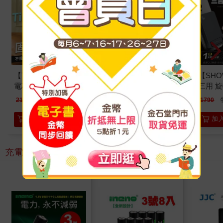
【Timo】Safe 安全
【PhotoFast】AllDay
【SH
電芯 多功能磁吸半固
充 Qi2 多功能行動電
三用 
態行動電源
源20000mAh(有標示
充行動
1290
1690
特價
元
特價
元
2190
2690
1790
12000mAh
Wh/可上飛機)
5000
錶/Air
加入購物車
加入購物車
加
(Wh標
充電/電池
看更多