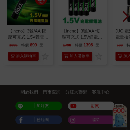
【ineno】3號/AA 恆
【ineno】3號/AA 恆
JJC 
壓可充式 1.5V鋰電池
壓可充式 1.5V鋰電池
電量檢測
全新特大能量
全新特大能量
顆/4號1
699
1398
特價
元
特價
元
1099
1798
680
3700mWh 4入
3700mWh 8入
34AK
加入購物車
加入購物車
加
關於我們
門市查詢
分紅大聯盟
客服中心
加好友
訂閱
粉絲團
追蹤