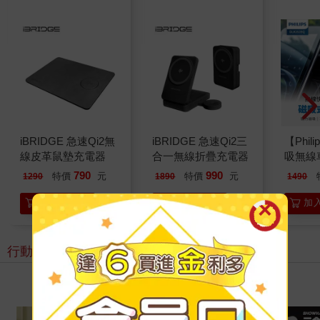
iBRIDGE 急速Qi2無
iBRIDGE 急速Qi2三
【Phil
線皮革鼠墊充電器
合一無線折疊充電器
吸無線
架組 DL
790
990
特價
元
特價
元
1290
1890
1490
加入購物車
加入購物車
加
行動電源
看更多