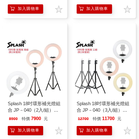
加入購物車
加入購物車
Splash 18吋環形補光燈組
Splash 18吋環形補光燈組
合 JP－040（2入/組）含
合 JP－040（3入/組）含
燈架（環燈加寬版）
燈架（環燈加寬版）
7900
11700
特價
元
特價
元
8900
12700
加入購物車
加入購物車