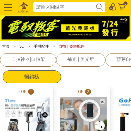
0
首頁
＞
3C
＞
手機配件
＞
自拍 | 鏡頭配件
自拍神器|自拍架
補光 | 美光燈
藍芽自
暢銷榜
TOP
TOP
1
2