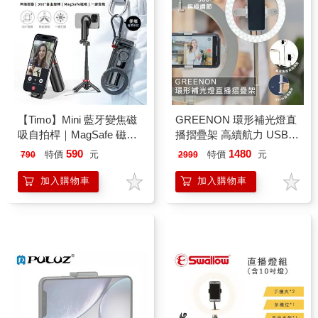
【Timo】Mini 藍牙變焦磁
GREENON 環形補光燈直
吸自拍桿｜MagSafe 磁吸
播摺疊架 高續航力 USB充
支架 摺疊直播架 隨行口袋
電 高度角度自由調整
590
1480
特價
元
特價
元
790
2999
自拍器 自拍棒
90cm加寬鎖夾
加入購物車
加入購物車