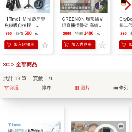
【Timo】Mini 藍牙變
GREENON 環形補光
CityB
焦磁吸自拍桿｜
燈直播摺疊架 高續航
棒二
MagSafe 磁吸支架 摺
力 USB充電 高度角度
590
1480
特價
元
特價
元
790
2999
280
疊直播架 隨行口袋自
自由調整 90cm加寬鎖
拍器 自拍棒
夾
加入購物車
加入購物車
3C > 全部商品
共計
19
筆， 頁數
1
/1
篩選
排序
圖片
條列