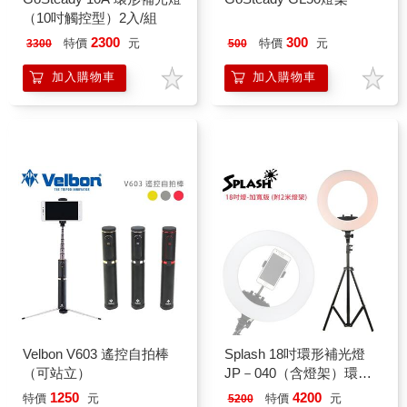
（10吋觸控型）2入/組
2300
300
特價
元
特價
元
3300
500
加入購物車
加入購物車
Velbon V603 遙控自拍棒
Splash 18吋環形補光燈
（可站立）
JP－040（含燈架）環燈
加寬版
1250
4200
特價
元
特價
元
5200