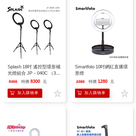
Splash 18吋 遙控型環形補
Smartfoto 10吋網紅直播環
光燈組合 JP－040C （3
形燈
入/組）含燈架
8300
1280
特價
元
特價
元
9300
2380
加入購物車
加入購物車