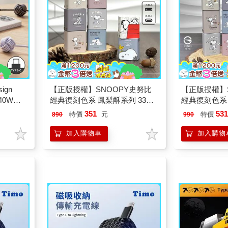
ign
【正版授權】SNOOPY史努比
【正版授權】
40W
經典復刻色系 鳳梨酥系列 33W
經典復刻色系 
m
GaN氮化鎵 PD+QC雙孔充電頭/
GaN氮化鎵 
351
53
特價
元
特價
890
990
充電器
充電器
加入購物車
加入購物