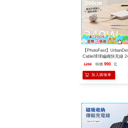
【PhotoFast】UrbanDes
Cable球球編織快充線 2
Type-C to Type-C 200c
990
特價
元
1290
加入購物車