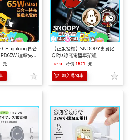
-C+Lightning 四合
【正版授權】SNOOPY史努比
PD65W 編織快速
Qi2無線充電盤車架組
9
1521
元
特價
元
1890
車
加入購物車