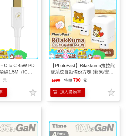
C to C 45W PD
【PhotoFast】Rilakkuma拉拉熊
線1.5M（IC－
雙系統自動備份方塊 (蘋果/安卓
通用)
9
790
元
特價
元
1690
車
加入購物車