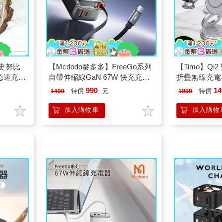
Y史努比
【Mcdodo麥多多】FreeGo系列
【Timo】Qi
C急速充電
自帶伸縮線GaN 67W 快充充電
折疊無線充電
器 CH-411 黑色
機、Apple Wa
990
14
特價
元
特價
1490
1990
電)
加入購物車
加入購物