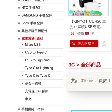
HTC 手機配件
SAMSUNG 手機配件
【KINYO】CUH20 單
Sony 手機配件
孔豆腐頭USB充電器
其他品牌手機配件
(隨機出貨不挑色)
89
特價
元
99
充電週邊| 線材
加入購物車
Micro USB
USB to Type C
USB to Lightning
3C > 全部商品
Type C to Lightning
Type C to Type C
共計
310
筆， 頁數
1
多合一線材
充電座 | AC插頭
車充
手機掛繩 | 吊飾