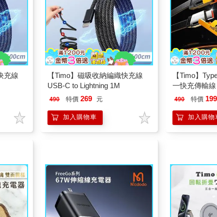
快充線
【Timo】磁吸收納編織快充線
【Timo】Type
USB-C to Lightning 1M
一快充傳輸線 
充電線 1M
269
19
特價
元
特價
490
490
加入購物車
加入購物