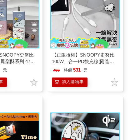
SNOOPY史努比
【正版授權】SNOOPY史努比
鳳梨酥系列 47W
100W二合一PD快充線(附造型
PD+QC雙孔充電頭/
束線帶)
1
531
元
特價
元
790
車
加入購物車