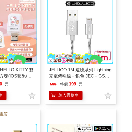
】HELLO KITTY 雙
JELLICO 1M 速騰系列 Lightning
塊(iOS蘋果/安
充電傳輸線－銀色 JEC－GS10
－SRL
0
199
元
特價
元
599
車
加入購物車
D畫質