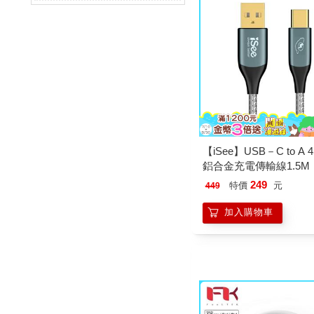
【iSee】USB－C to A 
鋁合金充電傳輸線1.5M
AC676）
249
特價
元
449
加入購物車