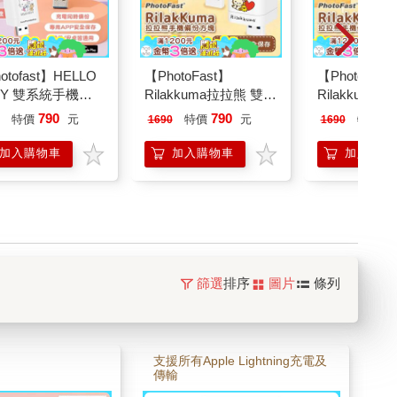
otofast】HELLO
【PhotoFast】
【PhotoFast
TTY 雙系統手機備
Rilakkuma拉拉熊 雙系
Rilakkuma
塊(iOS蘋果/安卓
統自動備份方塊 (蘋果/
統自動備份方塊
790
790
7
特價
元
特價
元
特價
1690
1690
版)
安卓通用)
安卓通用)
加入購物車
加入購物車
加入購物
篩選
排序
圖片
條列
支援所有Apple Lightning充電及
傳輸