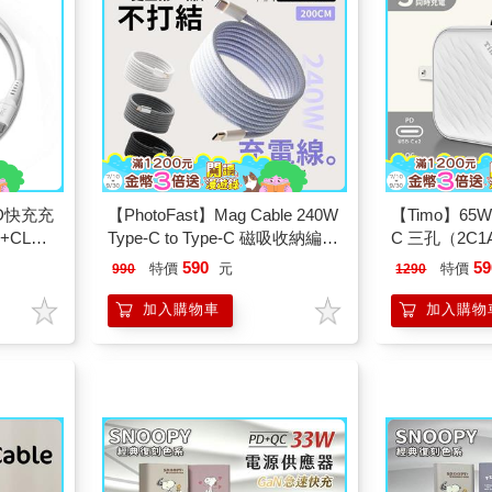
PD快充充
【PhotoFast】Mag Cable 240W
【Timo】65W
+CL充
Type-C to Type-C 磁吸收納編織
C 三孔（2C
快充線/充電線 2M
充電器/充電
590
59
特價
元
特價
990
1290
加入購物車
加入購物