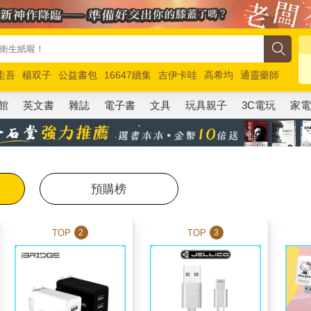
圭吾
楊双子
公益書包
16647續集
吉伊卡哇
高希均
通靈藥師
路邊攤新作
馬斯克
玩具總動員5
超慢跑
館
英文書
雜誌
電子書
文具
玩具親子
3C電玩
家
預購榜
TOP
TOP
2
3