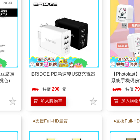
孔豆腐頭
iBRIDGE PD急速雙USB充電器
【Photofast
挑色)
系統手機備份方
卓通用版)
290
79
特價
元
特價
990
1990
加入購物車
加入購物
●支援Full-HD畫質
●支援Full-H