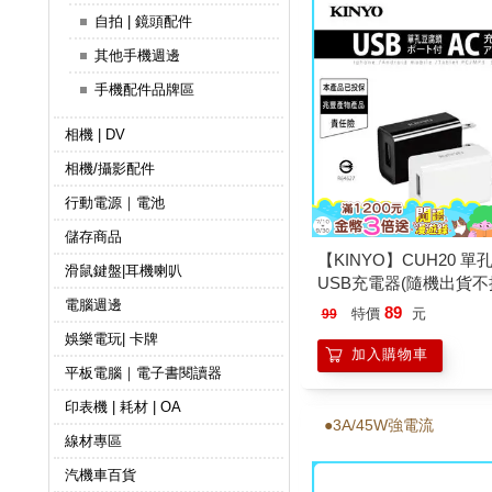
自拍 | 鏡頭配件
其他手機週邊
手機配件品牌區
相機 | DV
相機/攝影配件
行動電源｜電池
儲存商品
【KINYO】CUH20 單
滑鼠鍵盤|耳機喇叭
USB充電器(隨機出貨不
電腦週邊
89
特價
元
99
娛樂電玩| 卡牌
加入購物車
平板電腦｜電子書閱讀器
印表機 | 耗材 | OA
●3A/45W強電流
線材專區
汽機車百貨