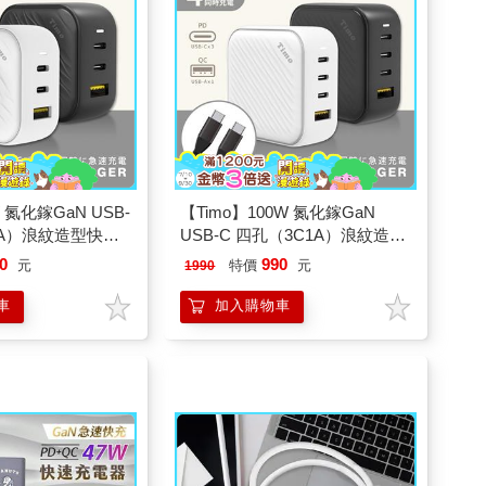
 氮化鎵GaN USB-
【Timo】100W 氮化鎵GaN
1A）浪紋造型快速
USB-C 四孔（3C1A）浪紋造型
頭
快速充電(充電頭+雙Type-C充電
0
990
元
特價
元
1990
線)
車
加入購物車