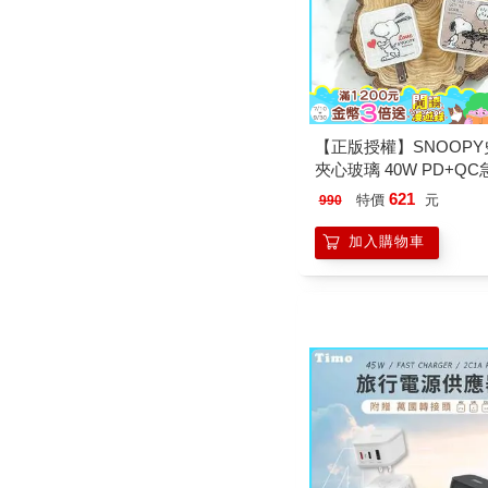
【正版授權】SNOOP
夾心玻璃 40W PD+Q
器/充電頭
621
特價
元
990
加入購物車