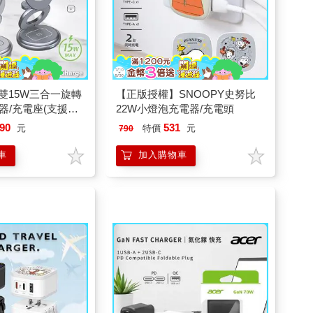
2 雙15W三合一旋轉
【正版授權】SNOOPY史努比
器/充電座(支援手
22W小燈泡充電器/充電頭
tch、AirPods充
90
531
元
特價
元
790
車
加入購物車