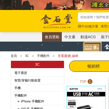
國中自修評量
東野
唯紅花綻放
奧德賽
會員獎勵
中文書
動漫ACG
親子
首頁
＞
3C
＞
手機配件
＞
充電週邊| 線材
3C
暢銷榜
電子票證
智慧/穿戴行動裝置
TOP
1
手機
手機配件
iPhone 手機配件
ASUS 手機配件