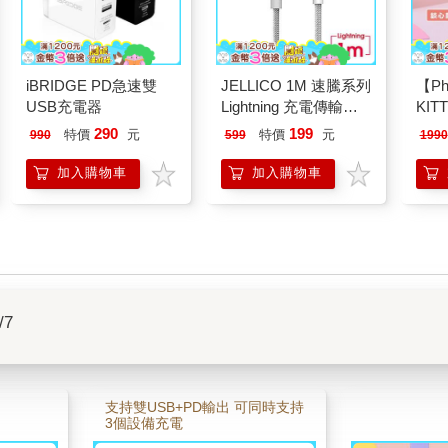
iBRIDGE PD急速雙
JELLICO 1M 速騰系列
【Ph
USB充電器
Lightning 充電傳輸線
KI
－銀色 JEC－GS10－
份方
290
199
特價
元
特價
元
990
599
1990
SRL
通用
加入購物車
加入購物車
/7
支持雙USB+PD輸出 可同時支持
3個設備充電