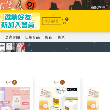
0
登入/註冊
電
居家休閒
日用食品
影音
售票
TOP
TOP
TOP
4
5