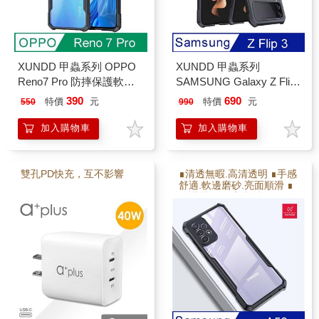
XUNDD 甲蟲系列 OPPO
XUNDD 甲蟲系列
Reno7 Pro 防摔保護軟殼
SAMSUNG Galaxy Z Flip
炫酷黑
3 防摔保護軟殼 炫酷黑
390
690
特價
元
特價
元
550
990
加入購物車
加入購物車
雙孔PD快充，互不影響
∎清透無暇.高清透明 ∎手感
舒適.軟邊磨砂.亮面順滑 ∎
保護射像頭.高出射像頭2M
M ∎防撞耐摔.增加氣囊瓦
解充擊力 ∎軟硬雙倍保護