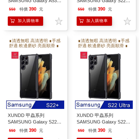
SAMSUNG Galaxy A53
SAMSUNG Galaxy S22
防摔保護軟殼 炫酷黑
防摔保護軟殼
390
390
特價
元
特價
元
550
550
加入購物車
加入購物車
∎清透無暇.高清透明 ∎手感
∎清透無暇.高清透明 ∎手感
舒適.軟邊磨砂.亮面順滑 ∎
舒適.軟邊磨砂.亮面順滑 ∎
保護射像頭.高出射像頭2M
保護射像頭.高出射像頭2M
M ∎防撞耐摔.增加氣囊瓦
M ∎防撞耐摔.增加氣囊瓦
解充擊力 ∎軟硬雙倍保護
解充擊力 ∎軟硬雙倍保護
XUNDD 甲蟲系列
XUNDD 甲蟲系列
SAMSUNG Galaxy S22＋
SAMSUNG Galaxy S22
防摔保護軟殼
Ultra 防摔保護軟殼
390
390
特價
元
特價
元
550
550