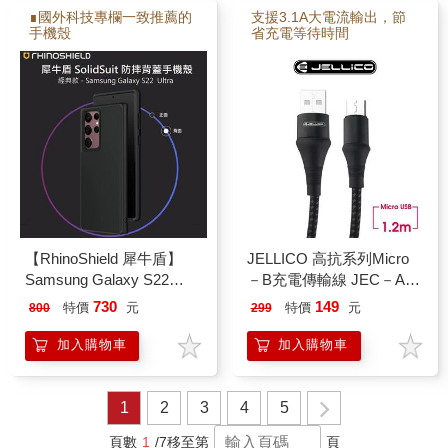
∎國外科技專欄一致推薦的
支援3.1A大電流輸出，節
手機殼
省充電等待時間
【RhinoShield 犀牛盾】
JELLICO 高抗系列Micro
Samsung Galaxy S22
－B充電傳輸線 JEC－A7
Ultra SolidSuit 經典防摔背
－BKM
730
149
特價
元
特價
元
800
299
蓋手機保護殼
加入購物車
加入購物車
1
2
3
4
5
頁數
1
/7
移至第
頁