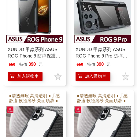
XUNDD 甲蟲系列 ASUS
XUNDD 甲蟲系列 ASUS
ROG Phone 9 防摔保護軟
ROG Phone 9 Pro 防摔保
殼 炫酷黑
護軟殼 炫酷黑
390
390
特價
元
特價
元
550
550
加入購物車
加入購物車
∎清透無暇.高清透明 ∎手感
∎清透無暇.高清透明 ∎手感
舒適.軟邊磨砂.亮面順滑 ∎
舒適.軟邊磨砂.亮面順滑 ∎
保護射像頭.高出射像頭2M
保護射像頭.高出射像頭2M
M ∎防撞耐摔.增加氣囊瓦
M ∎防撞耐摔.增加氣囊瓦
解充擊力 ∎軟硬雙倍保護
解充擊力 ∎軟硬雙倍保護