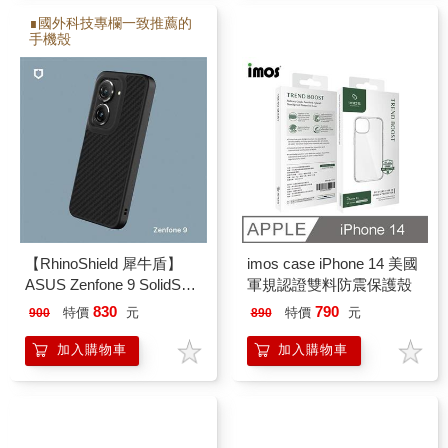
∎國外科技專欄一致推薦的
手機殼
【RhinoShield 犀牛盾】
imos case iPhone 14 美國
ASUS Zenfone 9 SolidSuit
軍規認證雙料防震保護殼
經典防摔背蓋手機保護殼
830
790
特價
元
特價
元
900
890
碳纖維
加入購物車
加入購物車