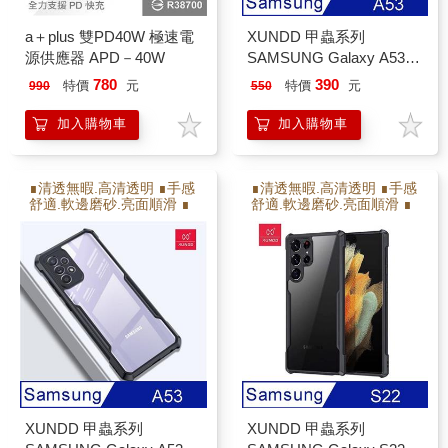
a＋plus 雙PD40W 極速電
XUNDD 甲蟲系列
源供應器 APD－40W
SAMSUNG Galaxy A53
防摔保護軟殼 炫酷黑
780
390
特價
元
特價
元
990
550
加入購物車
加入購物車
∎清透無暇.高清透明 ∎手感
∎清透無暇.高清透明 ∎手感
舒適.軟邊磨砂.亮面順滑 ∎
舒適.軟邊磨砂.亮面順滑 ∎
保護射像頭.高出射像頭2M
保護射像頭.高出射像頭2M
M ∎防撞耐摔.增加氣囊瓦
M ∎防撞耐摔.增加氣囊瓦
解充擊力 ∎軟硬雙倍保護
解充擊力 ∎軟硬雙倍保護
XUNDD 甲蟲系列
XUNDD 甲蟲系列