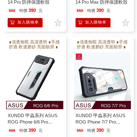
14 Pro 防摔保護軟殼
14 Pro Max 防摔保護軟殼
390
390
特價
元
特價
元
550
550
加入購物車
加入購物車
∎清透無暇.高清透明 ∎手感
∎清透無暇.高清透明 ∎手感
舒適.軟邊磨砂.亮面順滑 ∎
舒適.軟邊磨砂.亮面順滑 ∎
保護射像頭.高出射像頭2M
保護射像頭.高出射像頭2M
M ∎防撞耐摔.增加氣囊瓦
M ∎防撞耐摔.增加氣囊瓦
解充擊力 ∎軟硬雙倍保護
解充擊力 ∎軟硬雙倍保護
XUNDD 甲蟲系列 ASUS
XUNDD 甲蟲系列 ASUS
ROG Phone 6/6 Pro
ROG Phone 7/7 Pro
AI2201 防摔保護軟殼 炫酷
AI2205 防摔保護軟殼 炫酷
390
390
特價
元
特價
元
550
550
黑
黑