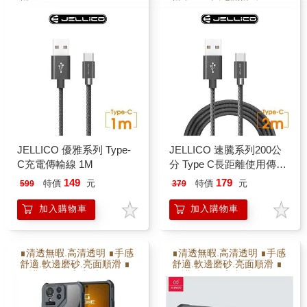
JELLICO 優雅系列 Type-
JELLICO 速騰系列200公
C充電傳輸線 1M
分 Type C長距離使用傳輸
線-黑色 JEC-GS20-BKC
149
179
特價
元
特價
元
599
379
加入購物車
加入購物車
∎清透無暇.高清透明 ∎手感
∎清透無暇.高清透明 ∎手感
舒適.軟邊磨砂.亮面順滑 ∎
舒適.軟邊磨砂.亮面順滑 ∎
保護射像頭.高出射像頭2M
保護射像頭.高出射像頭2M
M ∎防撞耐摔.增加氣囊瓦
M ∎防撞耐摔.增加氣囊瓦
解充擊力 ∎軟硬雙倍保護
解充擊力 ∎軟硬雙倍保護