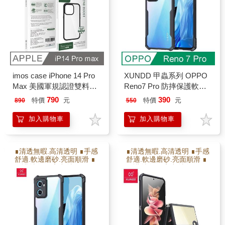
imos case iPhone 14 Pro
XUNDD 甲蟲系列 OPPO
Max 美國軍規認證雙料防
Reno7 Pro 防摔保護軟殼
震保護殼
炫酷黑
790
390
特價
元
特價
元
890
550
加入購物車
加入購物車
∎清透無暇.高清透明 ∎手感
∎清透無暇.高清透明 ∎手感
舒適.軟邊磨砂.亮面順滑 ∎
舒適.軟邊磨砂.亮面順滑 ∎
保護射像頭.高出射像頭2M
保護射像頭.高出射像頭2M
M ∎防撞耐摔.增加氣囊瓦
M ∎防撞耐摔.增加氣囊瓦
解充擊力 ∎軟硬雙倍保護
解充擊力 ∎軟硬雙倍保護