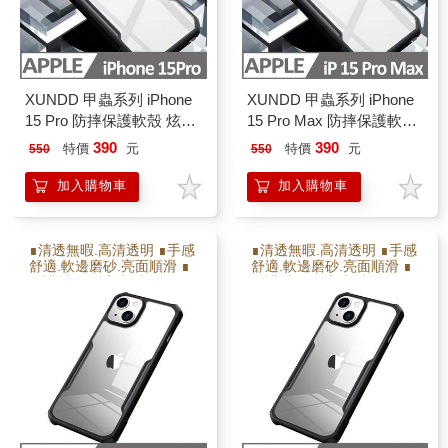
XUNDD 甲蟲系列 iPhone
XUNDD 甲蟲系列 iPhone
15 Pro 防摔保護軟殼 炫酷
15 Pro Max 防摔保護軟殼
黑
炫酷黑
390
390
特價
元
特價
元
550
550
加入購物車
加入購物車
∎清透無暇.高清透明 ∎手感
∎清透無暇.高清透明 ∎手感
舒適.軟邊磨砂.亮面順滑 ∎
舒適.軟邊磨砂.亮面順滑 ∎
保護射像頭.高出射像頭2M
保護射像頭.高出射像頭2M
M ∎防撞耐摔.增加氣囊瓦
M ∎防撞耐摔.增加氣囊瓦
解充擊力 ∎軟硬雙倍保護
解充擊力 ∎軟硬雙倍保護