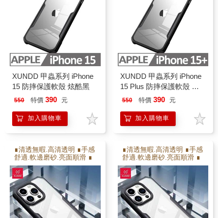
XUNDD 甲蟲系列 iPhone
XUNDD 甲蟲系列 iPhone
15 防摔保護軟殼 炫酷黑
15 Plus 防摔保護軟殼 炫
酷黑
390
390
特價
元
特價
元
550
550
加入購物車
加入購物車
∎清透無暇.高清透明 ∎手感
∎清透無暇.高清透明 ∎手感
舒適.軟邊磨砂.亮面順滑 ∎
舒適.軟邊磨砂.亮面順滑 ∎
保護射像頭.高出射像頭2M
保護射像頭.高出射像頭2M
M ∎防撞耐摔.增加氣囊瓦
M ∎防撞耐摔.增加氣囊瓦
解充擊力 ∎軟硬雙倍保護
解充擊力 ∎軟硬雙倍保護