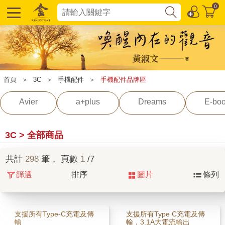
0
首頁
＞
3C
＞
手機配件
＞
手機配件品牌區
Avier
a+plus
Dreams
E-bo
3C > 全部商品
共計
298
筆， 頁數
1
/7
篩選
排序
圖片
條列
支援所有Type-C充電及傳
支援所有Type C充電及傳
輸
輸，3.1A大電流輸出