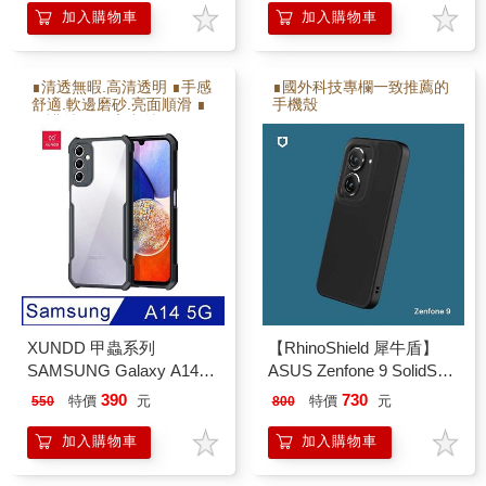
加入購物車
加入購物車
∎清透無暇.高清透明 ∎手感
∎國外科技專欄一致推薦的
舒適.軟邊磨砂.亮面順滑 ∎
手機殼
保護射像頭.高出射像頭2M
M ∎防撞耐摔.增加氣囊瓦
解充擊力 ∎軟硬雙倍保護
XUNDD 甲蟲系列
【RhinoShield 犀牛盾】
SAMSUNG Galaxy A14
ASUS Zenfone 9 SolidSuit
5G 防摔保護軟殼 炫酷黑
經典防摔背蓋手機保護殼
390
730
特價
元
特價
元
550
800
經典
加入購物車
加入購物車