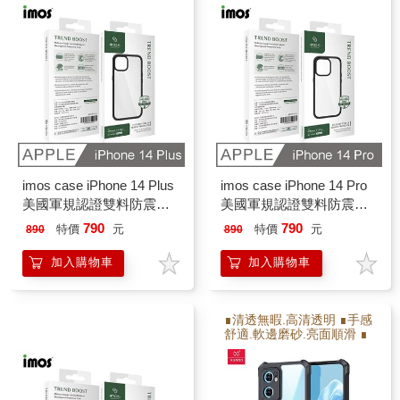
imos case iPhone 14 Plus
imos case iPhone 14 Pro
美國軍規認證雙料防震保
美國軍規認證雙料防震保
護殼
護殼
790
790
特價
元
特價
元
890
890
加入購物車
加入購物車
∎清透無暇.高清透明 ∎手感
舒適.軟邊磨砂.亮面順滑 ∎
保護射像頭.高出射像頭2M
M ∎防撞耐摔.增加氣囊瓦
解充擊力 ∎軟硬雙倍保護