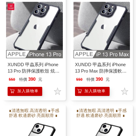
保護射像頭.高出射像頭2M
保護射像頭.高出射像頭2M
M ∎防撞耐摔.增加氣囊瓦
M ∎防撞耐摔.增加氣囊瓦
解充擊力 ∎軟硬雙倍保護
解充擊力 ∎軟硬雙倍保護
XUNDD 甲蟲系列 iPhone
XUNDD 甲蟲系列 iPhone
13 Pro 防摔保護軟殼 炫酷
13 Pro Max 防摔保護軟殼
黑
炫酷黑
390
390
特價
元
特價
元
550
550
加入購物車
加入購物車
∎清透無暇.高清透明 ∎手感
∎清透無暇.高清透明 ∎手感
舒適.軟邊磨砂.亮面順滑 ∎
舒適.軟邊磨砂.亮面順滑 ∎
保護射像頭.高出射像頭2M
保護射像頭.高出射像頭2M
M ∎防撞耐摔.增加氣囊瓦
M ∎防撞耐摔.增加氣囊瓦
解充擊力 ∎軟硬雙倍保護
解充擊力 ∎軟硬雙倍保護