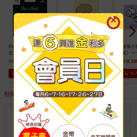
Rick and Morty《太
線條小狗《唱盤演
線條小
空飛船》一卡通
奏》一卡通
聚》一
150
150
15
特價
元
特價
元
特價
加入購物車
加入購物車
加
相關主題
超人氣動漫周邊──實用票卡
「悠遊卡✖一卡通」看這邊!!