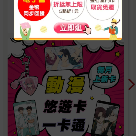
【正版授權】排球少年、怪獸8號、防風少年、
音速小子、七龍珠超、哆啦A夢、間諜家家酒、
我的英雄學院、我推的孩子、蠟筆小新、孤獨搖
看更多
滾、美少女戰士、Free!男子游泳部、寶可夢、音
速小子、魔女守護者、迷路小瑪在萬金、小魔女
諾貝塔