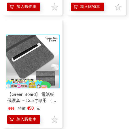
加入購物車
加入購物車
【Green Board】 電紙板
保護套 －13.5吋專用 （適
用平板電腦 防潑水、防
450
特價
元
999
刮、防塵、耐髒）
加入購物車