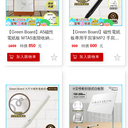
【Green Board】A5磁性
【Green Board】磁性電紙
電紙板 MTA5進階收納組
板專用手寫筆MP2 手寫
(電紙板+手寫筆+棕色皮革
筆-2.5mm
850
600
特價
元
特價
元
1699
999
夾) MIT雙專利設計 局部清
除手寫板
加入購物車
加入購物車