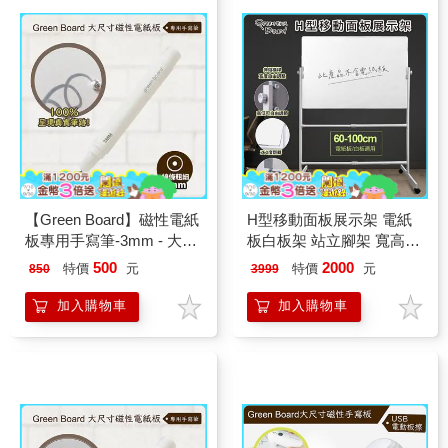
【Green Board】磁性電紙
H型移動面板展示架 電紙
板專用手寫筆-3mm - 大尺
板白板架 站立腳架 寬高度
寸磁性電紙板專用
自由調整
500
2000
特價
元
特價
元
850
3999
加入購物車
加入購物車