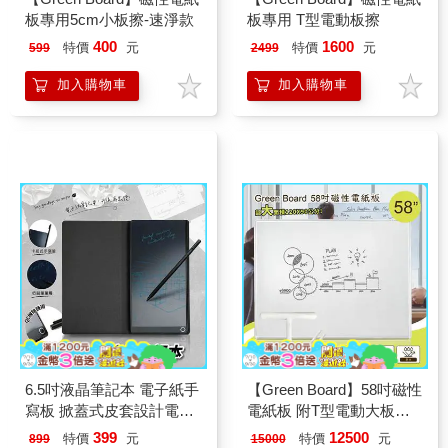
板專用5cm小板擦-速淨款
板專用 T型電動板擦
400
1600
特價
元
特價
元
599
2499
加入購物車
加入購物車
6.5吋液晶筆記本 電子紙手
【Green Board】58吋磁性
寫板 掀蓋式皮套設計電紙
電紙板 附T型電動大板擦
板
極淨無塵白板 局部清除電
399
12500
特價
元
特價
元
899
15000