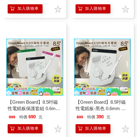
子白板
加入購物車
加入購物車
【Green Board】8.5吋磁
【Green Board】8.5吋磁
性電紙板保護套組 0.6mm
性電紙板-黑色 0.6mm 超
超薄 軟性電子紙 可重覆書
薄 軟性電子紙 可重覆書寫
690
390
特價
元
特價
元
999
899
寫 磁吸 局部修正 輕薄便
磁吸 局部修正 輕薄便利
利
加入購物車
加入購物車