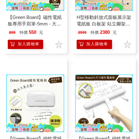
【Green Board】磁性電紙
H型移動斜放式面板展示架
板專用手寫筆-5mm - 大尺
電紙板 白板架 站立腳架
寸磁性電紙板專用
長短可調 移動可鎖輪
550
2380
特價
元
特價
元
899
3999
加入購物車
加入購物車
【Green Board】磁性電紙
【Green Board】磁性電紙