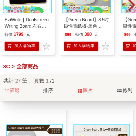
EziWrite｜Dualscreen
【Green Board】8.5吋
【Gre
Writing Board 左右互
磁性電紙板-黑色
磁性電
動手寫板 21吋 暮光金
0.6mm 超薄 軟性電子
0.6
1799
390
特價
元
特價
元
899
899
紙 可重覆書寫 磁吸 局
紙 可
部修正 輕薄便利
部修正
加入購物車
加入購物車
3C > 全部商品
共計
27
筆， 頁數
1
/1
篩選
排序
圖片
條列