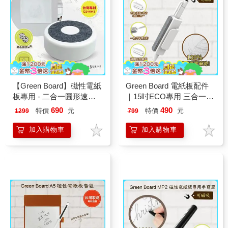
【Green Board】磁性電紙
Green Board 電紙板配件
板專用 - 二合一圓形速擦
｜15吋ECO專用 三合一筆
激活板擦 E8M 台灣專利設
擦組｜磁性手寫板 替換筆
690
490
特價
元
特價
元
1299
799
計
板擦
加入購物車
加入購物車