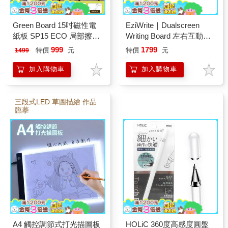
Green Board 15吋磁性電
EziWrite｜Dualscreen
紙板 SP15 ECO 局部擦除
Writing Board 左右互動手
終身免電池 A4無紙化電子
寫板 21吋 暮光金
999
1799
特價
元
特價
元
1499
白板 無塵室專用書寫板 電
子紙手寫板推薦
加入購物車
加入購物車
三段式LED 草圖描繪 作品
臨摹
A4 觸控調節式打光描圖板
HOLiC 360度高感度圓盤