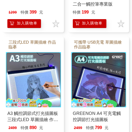
二合一觸控筆專業版
399
199
特價
元
特價
元
1299
加入購物車
加入購物車
三段式LED 草圖描繪 作品
可攜帶 USB充電 草圖描繪
臨摹
作品臨摹
A3 觸控調節式打光描圖板
GREENON A4 可充電觸
三段式LED 草圖描繪 作品
控調節打光描圖板
臨摹
890
799
特價
元
特價
元
2499
2499