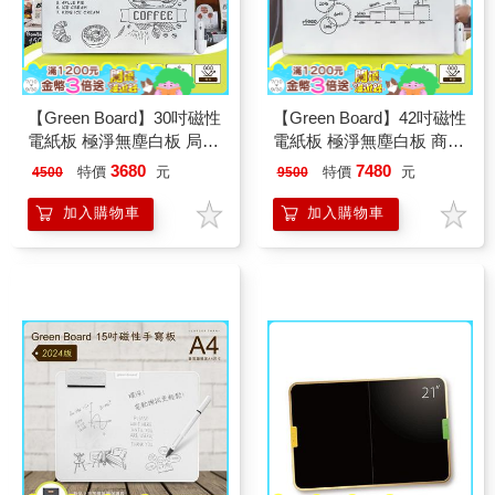
【Green Board】30吋磁性
【Green Board】42吋磁性
電紙板 極淨無塵白板 局部
電紙板 極淨無塵白板 商務
清除電子白板 教學授課白
會議電紙板 局部清除電子
3680
7480
特價
元
特價
元
4500
9500
板 店家廣告看板
白板 教學授課白板
加入購物車
加入購物車