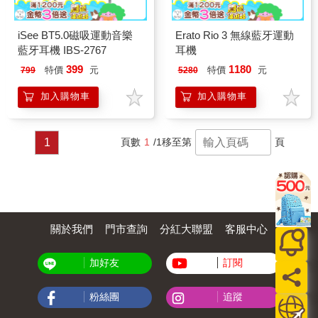
iSee BT5.0磁吸運動音樂
Erato Rio 3 無線藍牙運動
藍牙耳機 IBS-2767
耳機
399
1180
特價
元
特價
元
799
5280
加入購物車
加入購物車
1
頁數
1
/1
移至第
頁
關於我們
門市查詢
分紅大聯盟
客服中心
加好友
訂閱
粉絲團
追蹤