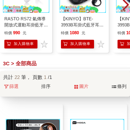
RASTO RS72 氣傳導
【KINYO】BTE-
【KIN
開放式運動耳掛藍牙耳
3993B耳掛式藍牙耳
399
機
機-黑
機-藍
990
1080
1
特價
元
特價
元
特價
加入購物車
加入購物車
3C > 全部商品
共計
22
筆， 頁數
1
/1
篩選
排序
圖片
條列