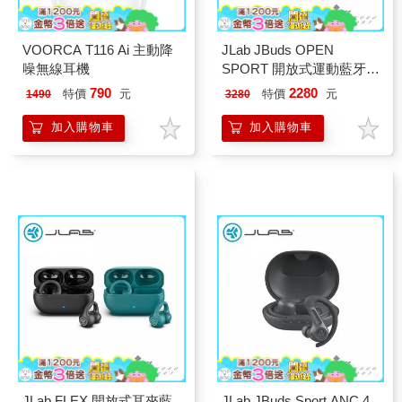
VOORCA T116 Ai 主動降
JLab JBuds OPEN
噪無線耳機
SPORT 開放式運動藍牙耳
機
790
2280
特價
元
特價
元
1490
3280
加入購物車
加入購物車
JLab FLEX 開放式耳夾藍
JLab JBuds Sport ANC 4