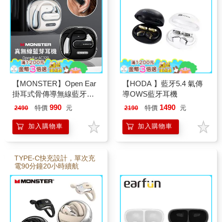
【MONSTER】Open Ear
【HODA 】藍牙5.4 氣傳
掛耳式骨傳導無線藍牙耳
導OWS藍牙耳機
機 AC320
990
1490
特價
元
特價
元
2490
2190
加入購物車
加入購物車
TYPE-C快充設計，單次充
電90分鐘20小時續航