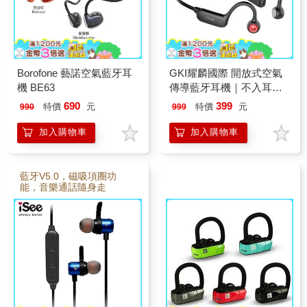
Borofone 藝諾空氣藍牙耳
GKI耀麟國際 開放式空氣
機 BE63
傳導藍牙耳機｜不入耳運
動耳機｜通勤跑步適用 米
690
399
特價
元
特價
元
990
999
奇黑/米妮粉/冰雪藍 三款
任選
加入購物車
加入購物車
藍牙V5.0，磁吸項圈功
能，音樂通話隨身走