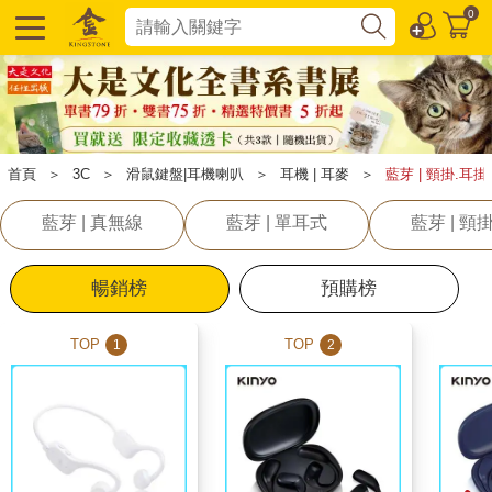
0
首頁
＞
3C
＞
滑鼠鍵盤|耳機喇叭
＞
耳機 | 耳麥
＞
藍芽 | 頸掛.耳掛
藍芽 | 真無線
藍芽 | 單耳式
藍芽 | 頸
暢銷榜
預購榜
TOP
TOP
1
2