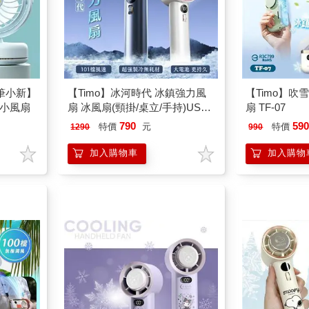
 蠟筆小新】
【Timo】冰河時代 冰鎮強力風
【Timo】吹
式小風扇
扇 冰風扇(頸掛/桌立/手持)USB
扇 TF-07
風扇
790
59
特價
元
特價
1290
990
加入購物車
加入購物