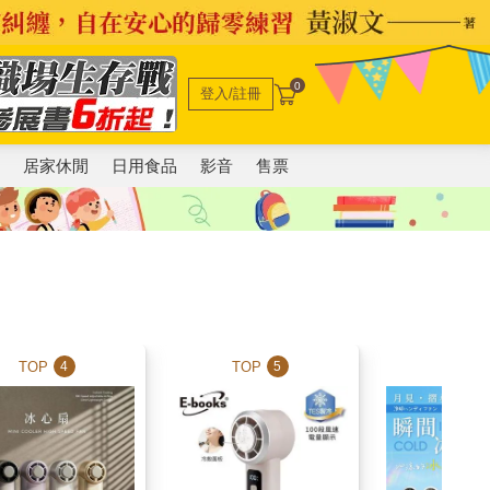
0
登入/註冊
電
居家休閒
日用食品
影音
售票
TOP
TOP
TOP
4
5