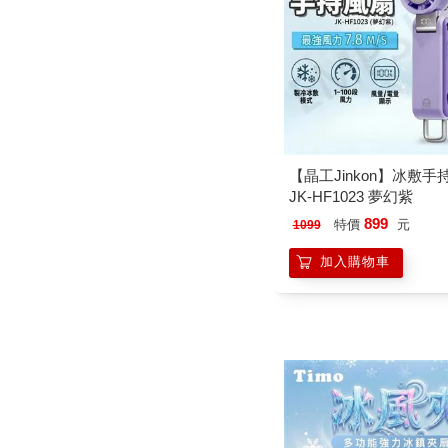
【晶工Jinkon】冰敷手
JK-HF1023 夢幻紫
899
特價
元
1099
加入購物車