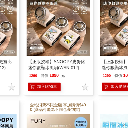
Y史努比
【正版授權】SNOOPY史努比
【正版授權】
2)
迷你數顯冰風扇(WSN-012)
迷你數顯冰風扇(
1090
10
特價
元
特價
1290
1290
加入購物車
加入購物
全站消費不限金額.享加購價$49
0 (商品可能為不同包裹到貨)