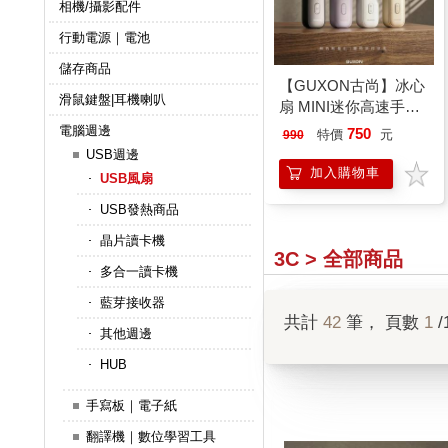
相機/攝影配件
行動電源｜電池
儲存商品
【GUXON古尚】冰心
滑鼠鍵盤|耳機喇叭
扇 MINI迷你高速手持
風扇
電腦週邊
750
特價
元
990
USB週邊
加入購物車
USB風扇
USB發熱商品
晶片讀卡機
3C > 全部商品
多合一讀卡機
藍芽接收器
共計
42
筆， 頁數
1
/
其他週邊
HUB
手寫板｜電子紙
翻譯機｜數位學習工具