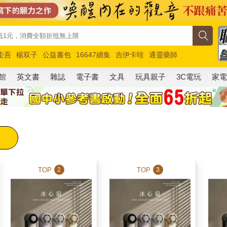
圭吾
楊双子
公益書包
16647續集
吉伊卡哇
通靈藥師
路邊攤新作
馬斯克
玩具總動員5
超慢跑
館
英文書
雜誌
電子書
文具
玩具親子
3C電玩
家
TOP
TOP
2
3