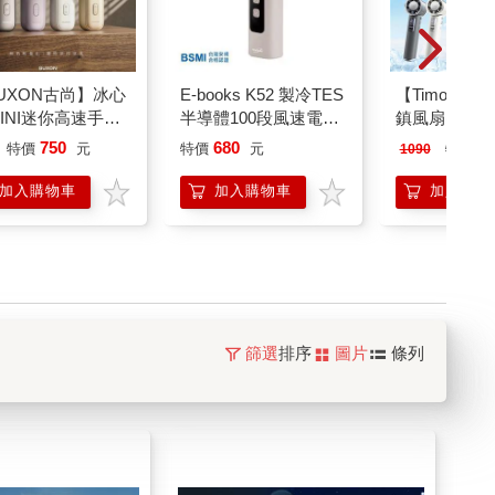
UXON古尚】冰心
E-books K52 製冷TES
【Timo】月
MINI迷你高速手持
半導體100段風速電量
鎮風扇(手持/
LED數位顯示手持風扇
掛)TF-08(有
750
680
6
特價
元
特價
元
特價
1090
加入購物車
加入購物車
加入購物
篩選
排序
圖片
條列