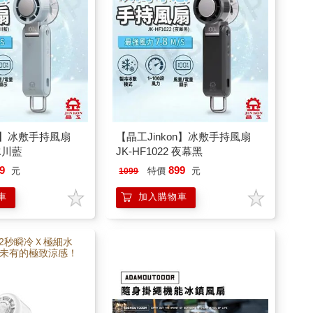
on】冰敷手持風扇
【晶工Jinkon】冰敷手持風扇
 冰川藍
JK-HF1022 夜幕黑
9
899
元
特價
元
1099
車
加入購物車
Ｘ2秒瞬冷Ｘ極細水
未有的極致涼感！