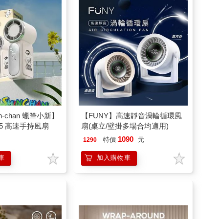
hin-chan 蠟筆小新】
【FUNY】高速靜音渦輪循環風
05 高速手持風扇
扇(桌立/壁掛多場合均適用)
1090
特價
元
1290
車
加入購物車