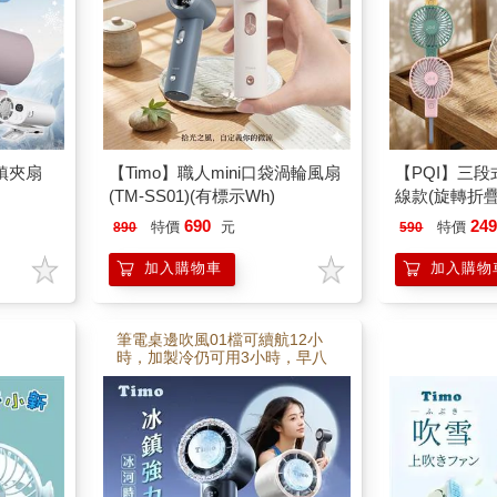
鎮夾扇
【Timo】職人mini口袋渦輪風扇
【PQI】三
(TM-SS01)(有標示Wh)
線款(旋轉折疊)
690
24
特價
元
特價
890
590
加入購物車
加入購物
筆電桌邊吹風01檔可續航12小
時，加製冷仍可用3小時，早八
到晚自習不斷電