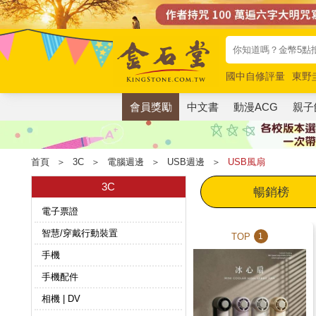
國中自修評量
東野
唯紅花綻放
奧德賽
會員獎勵
中文書
動漫ACG
親子
首頁
＞
3C
＞
電腦週邊
＞
USB週邊
＞
USB風扇
3C
暢銷榜
電子票證
智慧/穿戴行動裝置
TOP
1
手機
手機配件
相機 | DV