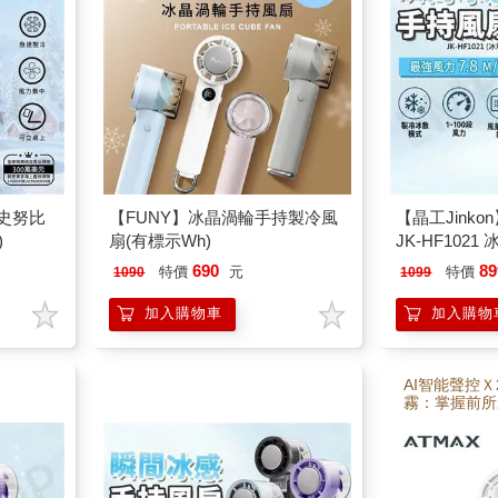
Y史努比
【FUNY】冰晶渦輪手持製冷風
【晶工Jink
)
扇(有標示Wh)
JK-HF1021
690
89
特價
元
特價
1090
1099
加入購物車
加入購物
AI智能聲控
霧：掌握前所