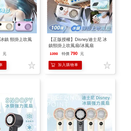
雪冰鎮 頸掛上吹風
【正版授權】Disney迪士尼 冰
鎮頸掛上吹風扇/冰風扇
0
790
元
特價
元
1390
車
加入購物車