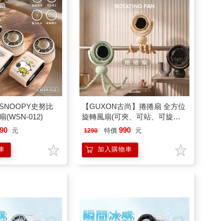
SNOOPY史努比
【GUXON古尚】捲捲扇 全方位
WSN-012)
旋轉風扇(可夾、可站、可旋轉)
推車神伴
90
990
元
特價
元
1290
車
加入購物車