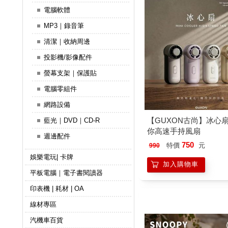
電腦軟體
MP3｜錄音筆
清潔｜收納周邊
投影機/影像配件
螢幕支架｜保護貼
電腦零組件
網路設備
【GUXON古尚】冰心扇 
藍光｜DVD｜CD-R
你高速手持風扇
週邊配件
750
特價
元
990
娛樂電玩| 卡牌
加入購物車
平板電腦｜電子書閱讀器
印表機 | 耗材 | OA
線材專區
汽機車百貨