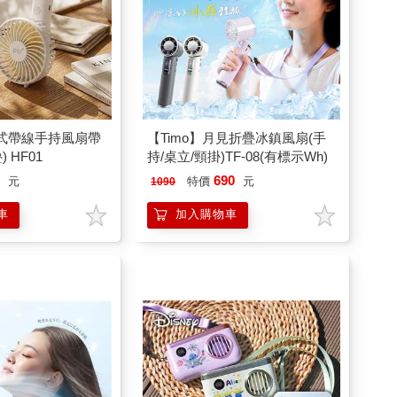
段式帶線手持風扇帶
【Timo】月見折疊冰鎮風扇(手
 HF01
持/桌立/頸掛)TF-08(有標示Wh)
9
690
元
特價
元
1090
車
加入購物車