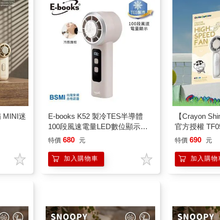
MINI迷
E-books K52 製冷TES半導體
【Crayon S
100段風速電量LED數位顯示手
官方授權 TF
持風扇
680
690
特價
元
特價
元
加入購物車
加入購物