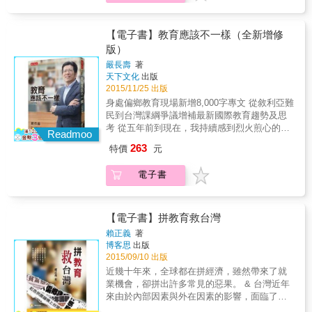
裏，提出許多例子說明，不僅可以了解創業是
過，隔年就有19所新設立的公辦公營學校。雨
打破重建， 給每個孩子學得會，學得好，用不
會，學會如何領導與被他人領導，並且讓自己
怎麼回事，這些創業者的奮鬥也能激勵讀者。
後春筍般冒出的實驗教育學校與自學團體，背
同方式學習的機會。 芬蘭每十年一次的課綱改
的學習更深入。 接下來，討論大腦和行為的相
創業訓練的主要好處有：創業訓練給你超強工
後代表了什麼意義？ 當OECD會員國，自2008
革，如何著力於培養孩子面對未來的7種關鍵能
關性，深入探討如何讓小孩具備自我動機，他
【電子書】教育應該不一樣（全新增修
作技能，因為創業是一項綜合藝術，創業者對
年起的6年間早已進行了超過450次的教育改
力？這給107課綱即將上路的台灣，帶來哪些啟
能自己驅動自己，追求他的熱情，是父母夢寐
版）
每個項目都需要有專精的了解；創業訓練帶來
革， 當執全球創意牛耳的史丹佛大學，已準備
示？ 為什麼程式教育被形容為「新一代的讀寫
以求的事。但是許多父母的行為其實是反大腦
深度思考及國際觀，另外創業最具威力的一項
打破系所高牆，擘劃以能力為中心的學習基
嚴長壽
著
能力」？美國如何讓兒童愛上寫程式、英國如
學習，是撲滅學習動機的作法。作者在這一部
優點是，創業訓練帶給你選擇的自由
天下文化
出版
地， 當教育大國，都在朝跨界多元、呵護異才
何讓老師不怕教程式？程式教育能培養孩子哪7
提及何謂內在動機（Intrinsic Motivation）和外
2015/11/25 出版
（Freedom to Choose）。還有，創業訓練會帶
的道路上邁進&hellip;&hellip; 我們不禁急切探
種能力？ 從中輟生到進入哈佛的教育學者，為
在動機（Extrinsic Motivation），以及如何培
來樂觀與不懈的精神、做事有旺盛企圖心、學
問： 如何鬆開僵固的學習步調與教學模式，讓
身處偏鄉教育現場新增8,000字專文 從敘利亞難
何主張打破「平均的迷思」？主張「適性而
養孩子的學習動機。 另外，作者並探討了「習
會怎麼由失敗中再站起來而成為樂觀者、具有
適性揚才不再只是一句口號？ 本書特色 勾勒近
民到台灣課綱爭議增補最新國際教育趨勢及思
教」的老師與學校，他們是怎麼想？如何做？
慣」（Habit），因為想要改變什麼壞習慣，如
自信；以及創業訓練可以讓你成為永遠的成功
年先進國家重大教育趨勢，記錄台灣教育現場
考 從五年前到現在，我持續感到烈火煎心的焦
107課綱不斷提到的核心素養、學習歷程檔案、
Readmoo
果不知道大腦是怎麼運作的，習慣在大腦內是
者。 本書的第四部，作者揭櫫了他們的創業教
變化軌跡， 從「課綱改革」到「實驗教育」，
慮 我不斷眼見著台灣面臨日益嚴峻的經濟、產
校定必修選修，究竟是什麼？將會如何撼動目
怎麼形成的，就根本無法改變習慣。如果了解
263
特價
元
育想法與創業訓練詳細的內容，接著他們提出
一次掌握未來五年的教育關鍵字。 明日教育，
業危機 台灣的未來已經走在歷史成敗的懸崖邊
前高中現場？ 2014年底，台灣實驗教育三法通
大腦怎麼看待習慣，就會知道如何對付壞習
創業心態的概念，包括了「熱情」、「好
應該是讓老師能夠適性而教，孩子得以適性而
緣 我們不能再身陷過去錯誤的泥淖 教育，是我
過，隔年就有19所新設立的公辦公營學校。雨
慣，永遠的去除惡習。這裡便提出父母可以怎
電子書
奇」、「無懼」、「速度」、「急迫感」、
學， 讓我們陪著孩子，預見明日課程，遇見明
們最後、最深的希望 --嚴長壽 從關心技職教育
後春筍般冒出的實驗教育學校與自學團體，背
樣幫助孩子去除某些壞習慣。 接著，作者談到
「擁抱失敗」六種態度。創業心態其實不僅能
日學校。 @了解重要學習趨勢浪潮：掌握世界
到看到人才、文化空洞化的危機，認清政府體
後代表了什麼意義？ 當OECD會員國，自2008
電腦，並回答了三個父母最關心與最常問到的
用在創業上，具有這六種態度的人，做什麼都
所需人才的關鍵能力，了解為何OECD國家近6
制陷入空轉的嚴長壽，2011年4月出版《教育應
年起的6年間早已進行了超過450次的教育改
問題：一、要不要買電腦給小孩？二、用電腦
會成功，而這些做事及生活態度，都是學校沒
年共推動了450次以上的教改，以及芬蘭課綱、
該不一樣》一書，希望喚起各界對於教育問題
【電子書】拼教育救台灣
革， 當執全球創意牛耳的史丹佛大學，已準備
會傷害小孩眼睛怎麼辦？三、小孩沉溺在電玩
有教的。 接下來，作者談及「創業精神」包括
程式教育著眼培養孩子哪7種應對未來的能力。
的重視。近五年的時間，書中曾預言的高學歷
打破系所高牆，擘劃以能力為中心的學習基
賴正義
著
或電腦裏，怎麼辦？並提出他們的親身經驗和
了「解決問題」、「創造」、「組織是平的」
@深入探訪國外教育現場：從芬蘭、美國、英
通膨、技職教育黑洞、大學倒閉......等等問
博客思
出版
地， 當教育大國，都在朝跨界多元、呵護異才
做法分享。 最後，作者提出一些非常重要但父
以及「找到缺的那一塊」。然後他們深入解釋
國、日本等教育改革，眺望世界最新教育發
題，一一成真，既有沉痾尚未消弭，原能支撐
2015/09/10 出版
的道路上邁進&hellip;&hellip; 我們不禁急切探
母師長經常誤解的事：成長理論中的失敗，以
創業訓練中最重要的部分，也就是「完全浸
展，了解先進國家如何重新思考基礎教育。 @
的優勢卻一夕崩解，如天使般的科技，也帶來
問： 如何鬆開僵固的學習步調與教學模式，讓
近幾十年來，全球都在拼經濟，雖然帶來了就
及如何看待失敗；電玩遊戲不是洪水猛獸，以
入」的作法，其中包括由學生訪問年輕的創業
聚焦國內教育現場變化：解析107課綱精神所欲
了如魔鬼般的誘惑...... 如果去問2009年、剛從
適性揚才不再只是一句口號？ 本書特色 勾勒近
業機會，卻拼出許多常見的惡果。 & 台灣近年
及好的電玩遊戲其實可以幫助孩子學習；還
者，了解他們如何創業，他們曾經碰到那些困
培養的核心素養與能力，將如何改變高中教學
亞都麗緻飯店淡出的嚴長壽，相信他自己也沒
年先進國家重大教育趨勢，記錄台灣教育現場
來由於內部因素與外在因素的影響，面臨了經
有，為什麼學業成績不怎麼樣的學生反而會是
難等；還帶領學生參觀新創公司的展覽，坐在
現場；了解「台灣教育史上最大開放」的實驗
有想到，6年後的今天，他是兩所學校的董事
變化軌跡， 從「課綱改革」到「實驗教育」，
濟發展瓶頸，卻顯得束手無策。 & 本書提出數
推動未來世界的舵手，作者舉了許許多多各行