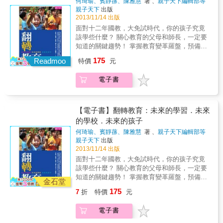
何琦瑜、賓靜蓀、陳雅慧
著 、
親子天下編輯部等
一本書。 「告訴我，我會忘記；給我看，我或
著
親子天下
出版
許記得；讓我參與，我會了解。」 世界變化得
2013/11/14 出版
太迅速，沒有人能預測未來。全世界都在問同
面對十二年國教，大免試時代，你的孩子究竟
樣的問題：「中小學要教什麼？如何教？」創
該學些什麼？ 關心教育的父母和師長，一定要
客精神，動手做的學習，提供了新密碼。因為
知道的關鍵趨勢！ 掌握教育變革羅盤，預備四
透過動手做，培養了四個二十一世紀最需要的
大關鍵能力 裝備新思維、新價值、新方法，成
175
能力：創新的能力、獨立自主思考的能力、主
Readmoo
特價
元
功邁向新學習時代～ & 翻轉你的教育思維，一
動的動機與解決問題的能力。 動手做，串聯
本集結世界教育重大趨勢與改革思潮，探究台
「從發想到實踐，從虛擬到實體，從競爭到共
電子書
灣教育現場困境並提出務實解方的專書，《親
享」的關鍵字 一股從下而上的翻轉熱浪正席捲
子天下》雜誌精華呈現創刊五年來所秉持的教
美國學習現場，創客（Maker）精神，「動手
育關懷與中心價值，透過「未來的學習」、
做」3個字已成為美國未來創新教育與人才培育
「未來的學校」、與「未來的孩子」三大篇
【電子書】翻轉教育：未來的學習．未來
的關鍵字，並引爆了「第三次工業革命」的來
章，揭櫫究竟什麼才是最值得你關注的教育本
的學校．未來的孩子
臨。美國總統歐巴馬更提出「教育創新」十年
質。 & ●未來的學習──為什麼孩子從學習中逃
計畫，編列約一百二十億台幣準備培養未來人
何琦瑜、賓靜蓀、陳雅慧
著 、
親子天下編輯部等
走？ 國內「學習力」大調查結果，提醒我們什
著
親子天下
出版
才──「創客」。 「想得出來，就做得出來」的
麼？日本佐藤學教授提出的「學習共同體」，
2013/11/14 出版
創客精神和主張，正重新定義對學習的看法。
為什麼值得同屬亞洲的台灣借鏡？除了教與學
過往，創意和執行是兩碼子事，但拜科技之
面對十二年國教，大免試時代，你的孩子究竟
的改變，各國的評量方式正如何翻新？真正的
賜，如今創客們可以透過3D列印機與雷射切割
該學些什麼？ 關心教育的父母和師長，一定要
學習風貌，應該是什麼樣子？透過「現況與反
機等新技術把自己的點子做出來，也透過實作
知道的關鍵趨勢！ 掌握教育變革羅盤，預備四
思」、「趨勢與對策」，體檢孩子從學習中逃
金石堂
的過程、雲端的分享來修正想法。動手做，幫
大關鍵能力 裝備新思維、新價值、新方法，成
走的原因，並探究新學習時代所應具備的變革
175
7
折
特價
元
助孩子們從創意發想到實踐夢想，從虛擬到實
功邁向新學習時代～ & 翻轉你的教育思維，一
思維。 & ●未來的學校──看見教育的另一種可
體，從競爭到共享。 創客精神，從下而上的翻
本集結世界教育重大趨勢與改革思潮，探究台
能！ 收錄2013年獲得TED Prize Winner的英國
電子書
轉浪潮，把學習的主權還給學習者 這股從下而
灣教育現場困境並提出務實解方的專書，《親
新堡大學教授Sugata Mitra最觸動人心的演說
上的翻轉浪潮也在台灣教育現場蠢動著，在翻
子天下》雜誌精華呈現創刊五年來所秉持的教