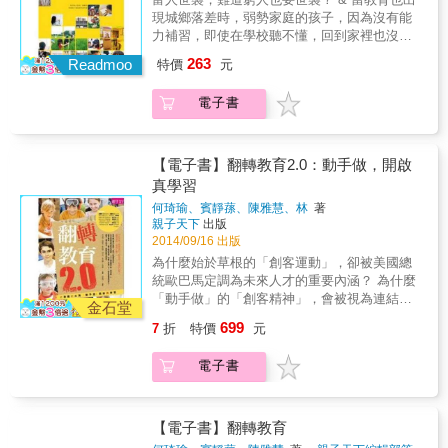
長未曾想過，也不曾看過的一面。 & 在台灣，
現城鄉落差時，弱勢家庭的孩子，因為沒有能
即便升學率已突破100%，文憑主義卻彷彿是永
力補習，即使在學校聽不懂，回到家裡也沒有
遠不退流行的主流，爸媽把自己的期盼加注在
受過良好教育的人可問，老師教得愈多、愈
263
孩子們身上，就像過去自己的父母親一樣，於
Readmoo
特價
元
快，孩子也愈聽不懂、愈沒有興趣學習。 & 於
是不同的世代，不同的孩子，卻同樣在升學制
是，弱勢家庭的孩子多半功課不好，他們的下
度裡追逐相同的分數金字塔。 & 因此懷抱不同
電子書
一代又因此缺乏競爭力，再度成為弱勢，陷入
目標與不同目的的孩子們，最終從四面八方來
貧窮的累世循環，台灣的貧富不均問題也愈來
到相同的地方。有人想讓低迷的分數變高，有
愈嚴重。 & 還好，這個問題並非無解。教育，
人想讓優異的成績更好，但也有人不為考試而
是為弱勢族群扭轉人生的關鍵。用對方法，因
【電子書】翻轉教育2.0：動手做，開啟
來，比起看得見的數字成績，他們無法被量化
材施教、依照能力教他、激勵他，每個孩子都
真學習
的人生故事，或許更值得被你我看見，更需要
能學得很不錯。 & 這一點，也正是李家同的教
被家長重視！ & 這本書是關於孩子們在補習班
何琦瑜、賓靜蓀、陳雅慧、林
著
育理念，並且，經過十餘年的努力，正透過博
親子天下
出版
的故事，也是作者在南陽街發生的短暫人生插
幼課輔中心，在許多鄉鎮漸漸實現。 & 富有可
2014/09/16 出版
曲&hellip;&hellip;。
以世襲，貧困不該累世循環。 & 教育不該強人
為什麼始於草根的「創客運動」，卻被美國總
所難，好老師應該「知難而退」。 & 補救教學
統歐巴馬定調為未來人才的重要內涵？ 為什麼
不等於伴讀，必須確認學生有哪些基本的東西
「動手做」的「創客精神」，會被視為連結學
沒學會，從頭補救。 & 李家同認為，教育部部
金石堂
科知識與真實世界的關鍵密碼？ 《翻轉教育
長應該公開宣示：「我很在乎老師能否把低成
699
7
折
特價
元
2.0》帶你造訪美國舊金山「創客市集」，感受
就的學生教好！」唯有這樣，才能讓學校更重
第三次工業革命的啟動， 直擊美國7個「創客
視補救教學，而非升學率。
電子書
大本營」，並回頭發掘吹響台灣翻轉號角的10
個教學現場故事， 更透過3個台灣創客的家庭
故事，分享培養「小創客」的6要5不怕
&hellip;&hellip; 身處「能力比學歷」重要的時
【電子書】翻轉教育
代，這是你談論教育趨勢時，錯過絕對遺憾的