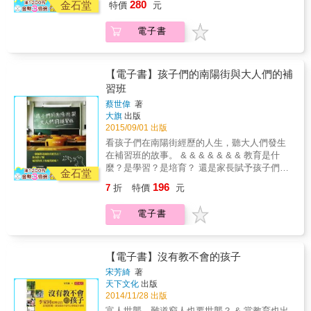
創業加速器或Incubator的Demo Day。另外，
教育三法，帶動了哪些改革與變化。 @匯聚重
280
長，會從「觀光教父」，變成教育改革的一
金石堂
特價
元
一次掌握未來五年的教育關鍵字。 明日教育，
項台灣經濟發展的新思維，進而主張依台灣的
業成功人士的實例，解釋為什麼他們能反敗為
學生製作產品的原型（Prototype）、測試別人
要教育領袖觀點：哈佛教育學者陶德&bull;羅斯
員，他將人生最後的黃金時光，全部奉獻給教
應該是讓老師能夠適性而教，孩子得以適性而
國情，應先拼教育，並說明拼教育也可以救經
勝。 作者總結道：如果能花時間在專業的學習
的商業產品等&hellip;&hellip;，也都是「完全浸
（Todd Rose）；前芬蘭國家教育委員會課綱主
育。 嚴長壽曾說，「台灣不缺批評的人，缺的
電子書
學， 讓我們陪著孩子，預見明日課程，遇見明
濟。 & 台灣拼教育的要訣在於提升學生素質與
上，或把語言念好（不是考試，而是真能運
入」的一環。 作者並在此提出一個他們認為很
席哈梅琳（Irmeli Halinen）；英國推動程式資
是捲起袖子做的人」。摘除腫瘤、理應養生保
日學校。 @了解重要學習趨勢浪潮：掌握世界
提升學術水準，前者係以大學以下學生為對
用），或追求某一種嗜好，人生不但更有趣，
重要的概念：要從小開始（Start Young），並
訊教育非營利組織CAS創始成員湯姆&bull;柯里
健的他，選擇了一條人煙稀少，更需要多年才
所需人才的關鍵能力，了解為何OECD國家近6
象，後者則以高等教育為對象，書中具體舉出
而且會更成功。
舉出許多實際的案例說明從小開始是多麼的重
克（Tom Crick）；美國最大公辦民營學校
可見成效的教育之路，走到偏鄉、承擔辦學的
年共推動了450次以上的教改，以及芬蘭課綱、
推動做法。 & 拼教育的好處多多，除了可以救
【電子書】孩子們的南陽街與大人們的補
要和有利。 最後是五個年輕創業家的故事，相
KIPP創辦人麥克&bull;芬柏格（Mike
壓力與責任。眼看台灣原有優勢在全球局勢急
程式教育著眼培養孩子哪7種應對未來的能力。
經濟，也可打造豐富人生、轉型社會正義、擺
習班
當於創業訓練中的案例研究（Case
Feinberg）；均一教育平台創辦人方新舟、台
遽變動下快速崩解，他再次執筆、出版《教育
@深入探訪國外教育現場：從芬蘭、美國、英
脫中國影響、走出台灣逆境。
Studies），這讓學生小小年紀就有識途老馬的
灣華德福教育推手張純淑、偏鄉小校轉型先行
應該不一樣--全新增修版》，一字一句增補他這
蔡世偉
著
國、日本等教育改革，眺望世界最新教育發
經驗，讓他們未來在創業的時候，成功的機會
者陳清圳、原民課程改革者伍麗華
大旗
出版
五年來在教育現場的經驗、國際趨勢的發展，
展，了解先進國家如何重新思考基礎教育。 @
自然大增。
2015/09/01 出版
&hellip;&hellip; 關鍵字：課綱改革、程式與資
更以8,000字專文直指現今教育的盲點。 教育，
聚焦國內教育現場變化：解析107課綱精神所欲
訊教育、教育改革、實驗教育、適性學習
是我們最後、最深的希望。但是要改變現狀，
看孩子們在南陽街經歷的人生，聽大人們發生
培養的核心素養與能力，將如何改變高中教學
卻不是小修小補所能做到的，必須全國上下不
在補習班的故事。 & & & & & & & 教育是什
現場；了解「台灣教育史上最大開放」的實驗
分黨派、立場通力合作，為台灣找到未來新的
麼？是學習？是培育？ 還是家長賦予孩子們的
教育三法，帶動了哪些改革與變化。 @匯聚重
金石堂
生機，這也是我們每一位公民責無旁貸的天
枷鎖？抑或是大人們的一番事業？ 來到南陽街
要教育領袖觀點：哈佛教育學者陶德&bull;羅斯
196
7
折
特價
元
職。
的孩子們，除了學業，還能從補習得到些什
（Todd Rose）；前芬蘭國家教育委員會課綱主
麼？ & 一個台大外文系畢業的高材生，因緣際
席哈梅琳（Irmeli Halinen）；英國推動程式資
電子書
會踏進「補教業」，從此有了「一入補教深似
訊教育非營利組織CAS創始成員湯姆&bull;柯里
海」的感覺，於是在知名補習班裡，見識了波
克（Tom Crick）；美國最大公辦民營學校
瀾壯闊的「補教人生」。 & 他站上講台，拿起
KIPP創辦人麥克&bull;芬柏格（Mike
麥克風，面對台下幾百人的學生，就像明星一
【電子書】沒有教不會的孩子
Feinberg）；均一教育平台創辦人方新舟、台
樣，是補習班的活招牌。在他一路從小咖快速
灣華德福教育推手張純淑、偏鄉小校轉型先行
宋芳綺
著
晉升為大牌老師的過程中，他不僅親身經歷了
者陳清圳、原民課程改革者伍麗華
天下文化
出版
補習班這個光怪陸離的職場，更看到了現行教
2014/11/28 出版
&hellip;&hellip; 關鍵字：課綱改革、程式與資
育之下，許多孩子們的不同面貌，那是許多家
訊教育、教育改革、實驗教育、適性學習
富人世襲，難道窮人也要世襲？ & 當教育也出