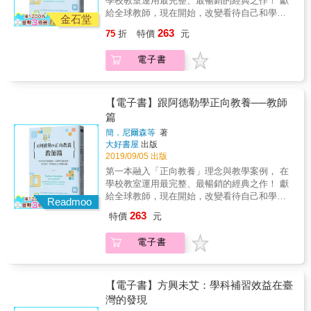
學校教室運用最完整、最暢銷的經典之作！ 獻
給全球教師，現在開始，改變看待自己和學生
金石堂
的觀點。 翻轉學業成績X引導正向學習X創造尊
263
75
折
特價
元
重與互助氛圍的教室！ 每位教育工作者都該人
手一本！ 阿德勒說：「一名教育者最重要的工
電子書
作，就是確保沒有任何孩子在學校裡感到氣
餒； 而一個在進學校前已經氣餒的孩子，會透
過學校和老師重新獲得自信。」 如何在校園中
創造一個正向積極的環境，引導孩子熱衷學
【電子書】跟阿德勒學正向教養──教師
習？ 首先，你必須成為一位溫和堅定的教師。
篇
「正向教養」創始人──簡．尼爾森博士與琳．
簡．尼爾森等
著
洛特 攜手創立「正向教養學校講師認證培訓工
大好書屋
出版
作坊」， 分享全球教師在教室運用正向教養的
2019/09/05 出版
成功經驗， 為每一位徬徨卻充滿熱忱的教師提
第一本融入「正向教養」理念與教學案例， 在
供明確指引。 在現今的教學環境裡，老師不僅
學校教室運用最完整、最暢銷的經典之作！ 獻
要跟各種電子產品競爭學生的注意力，更迫切
給全球教師，現在開始，改變看待自己和學生
需要的，是如何引發學生的學習興趣，教導問
Readmoo
的觀點。 翻轉學業成績X引導正向學習X創造尊
題解決技巧，並創造優質的學習環境。將「主
263
特價
元
重與互助氛圍的教室！ 每位教育工作者都該人
張鼓勵而非讚美、消除懲罰與獎賞」的正向教
手一本！ 阿德勒說：「一名教育者最重要的工
養精神落實於校園中，是讓學生在安全的環境
電子書
作，就是確保沒有任何孩子在學校裡感到氣
中犯錯，並從錯誤中記取經驗，積極學習創造
餒； 而一個在進學校前已經氣餒的孩子，會透
成功人生所需的技能。數十年來，在世界各地
過學校和老師重新獲得自信。」 如何在校園中
有多所全面實施「正向教養的示範學校」，本
創造一個正向積極的環境，引導孩子熱衷學
【電子書】方興未艾：學科補習效益在臺
書集結來自全球幼兒園到高中教師實際運用
習？ 首先，你必須成為一位溫和堅定的教師。
灣的發現
「正向教養」的案例、方法和成功經驗，期待
「正向教養」創始人──簡．尼爾森博士與琳．