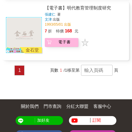
管控，反而造就「文憑主義」的盛行。 總之，
許多改革措施並非是錯的，但對教育主體來
【電子書】明代教育管理制度研究
說，卻不是最需要的。十年教改，在善意的基
張建仁
著
礎下，錯置了時空，浪費了不少寶貴資源！
文津
出版
1993/05/01 出版
168
7
折
特價
元
電子書
金石堂
1
頁數
1
/1
移至第
頁
關於我們
門市查詢
分紅大聯盟
客服中心
加好友
訂閱