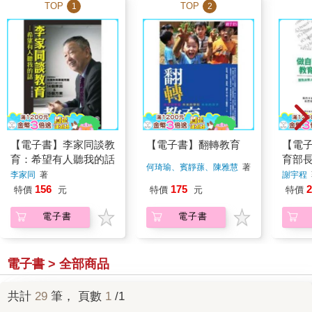
TOP
TOP
1
2
【電子書】李家同談教
【電子書】翻轉教育
【電
育：希望有人聽我的話
育部長
何琦瑜、賓靜蓀、陳雅慧
著
生的
李家同
著
謝宇程
156
175
2
特價
元
特價
元
特價
電子書
電子書
電子書 > 全部商品
共計
29
筆， 頁數
1
/1