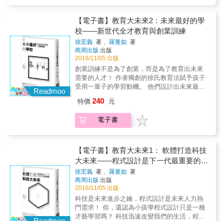
與科技發展，因而成立了EDUx基金會，提倡以
法、校園霸凌處理要訣、進行班級會議技巧
論」；2.Carroll（1963, 1989）提出的「學校學
無意義與不重要、批評與嘲笑？這意味著你是
數位科技和新的學習方式，希望能改變下一代
&hellip;&hellip;每章均有提供教師自習或是教師
習的模式」（model of school learning）；
一隻烏龜、變色龍、獅子或老鷹──藉由動物形
的學習方式。因為他們經常在與家長的交談中
【電子書】教育大未來2：未來最好的學
可帶領學生練習的活動，適合你帶著學生或與
3.Entwisle、Alexander及Olson（1997）提出
象，探討老師的各種典型及管理班級的成效。
被問到一些重覆的問題，聽的的次數愈多，表
其他老師一起實際演練運用。 ★具體實用的
校——新世代全才教育與創業訓練
的「水龍頭理論」（the faucet theory）來解釋
◎正向教養，改變教師對自己和學生的態度和
示這是父母最關心的，或是最困擾的問題；再
方法，幫助師生一起改善難題： ．有效管理班
學科補習效益的理論基礎，並說明學科補習研
徐宏義
著 、
羅曼如
著
看法 ．你希望學生成為好的決策者嗎？ ．你希
加上有些問題沒有人問到，多少表示許多家長
級：十一種教室管理的工具、八個班級會議技
究的重要性。
商周出版
出版
望學生有學習彈性、負責任、能與人合作、專
或年輕人忽略了這些重要的問題。為了這些焦
巧、班級會議的QA（小學、中學、高中老師老
2016/11/05 出版
注聆聽嗎？ ．你想幫助學生學習如何彌補傷害
慮的父母，他們寫下了本書的內容。 作者在第
師問題集）、四個賦予學生能力的溝通技巧
創業訓練不是為了創業，而是為了教育出未來
他人的錯誤嗎？ ．你是否想要一個充滿成就感
一部分享他們在實驗教學裡碰到最大的問題
&hellip;&hellip;幫助維持教室內互相尊重的氣
需要的人才！ 作者獨創的徐氏教育法賦予孩子
的教室，鼓勵學生熱愛學習？ 本書運用阿德勒
是，小孩子在傳統的教育方式底下，養成出一
氛，並處理學生的各種問題。 ．善用「3R1H」
受用一輩子的學習動機。 他們設計出未來最好
心理輔導法：一套涵蓋溝通、衝突處理與相互
種「只做你教我的」的習慣，於是在要求孩子
Readmoo
解決問題之道：相關（Related）、尊重
的科技學校，讓孩子成為未來國際一流人才；
尊重的「正向教養法」，為教師和學生提供各
自己發揮創造力時，有許多學生常常瞪著老
（Respectful）、合理（Reasonable）、有幫
240
特價
元
他們的課程提倡讓孩子嘗試創業，因為創業就
種實用的技巧，結合精采的教學實例、圖表、
師，不知道要如何思考。但是未來社會裡，許
助（Helpful），在安全環境中培養負責的心
是一種人格與能力的全才教育。 讓他們得以從
提問、練習題等，深度探討管理班級遭逢的難
多事情都是全新或第一次碰到的，在無前例可
態。 ．「選擇輪」幫助孩子解決問題：「選擇
電子書
創業訓練的過程中學習人生必備的技巧與能
題、激勵學生主動學習並參與解決問題的方
循的狀況下，工作者就必須要能提出解決的辦
輪」上的每一個區塊，都代表孩子可以學習和
力！ 作者徐宏義與羅曼如長年關心教育與科技
法、校園霸凌處理要訣、進行班級會議技巧
法，創意、創新、創造力就變得很重要。因此
運用的問題解決技巧，老師不須單獨承擔解決
發展，因而成立了EDUx基金會，提倡以數位科
&hellip;&hellip;每章均有提供教師自習或是教師
第一章就是談如何訓練小孩的創造力。 第二章
問題的壓力。 ．設置「和平桌」與「積極暫
技和新的學習方式，希望能改變下一代的學習
【電子書】教育大未來1： 軟體打造科技
可帶領學生練習的活動，適合你帶著學生或與
談自學（Self-Learning）。在傳統教育中，最
停」區域：孩子心煩或發生衝突時，提供一個
方式。 作者開宗明義強調：二十一世紀，因為
其他老師一起實際演練運用。 ★具體實用的
大未來——程式設計是下一代最重要的生
大的問題是填鴨式的教育。作者指出許多有成
沉澱情緒、冷靜思考解決方法的空間。 ．出現
教育科技（Edtech）的發展，讓所有人都有受
方法，幫助師生一起改善難題： ．有效管理班
就的人最大的特色之一是早早就輟學（離開學
存技能
霸凌問題時，進行名叫「查理」的活動：幫助
徐宏義
著 、
羅曼如
著
同樣高品質教育的機會，因為科技運用在教育
級：十一種教室管理的工具、八個班級會議技
校的原因不一），但有一點不變的是，他們停
學生了解不友善的行為和言語可能產生的結
商周出版
出版
上，打破了國界限制，弭平了城市與偏遠鄉鎮
巧、班級會議的QA（小學、中學、高中老師老
止了學校教育但從未停止過學習。有些人甚至
2016/11/05 出版
果，並提供三種關於霸凌的錯誤認知，同時告
的差距。 作者在第一章談網路學習（Online
師問題集）、四個賦予學生能力的溝通技巧
認為，離開學校才能真正開始學習。這就是自
訴大人應該怎麼做。 ◎打造一個互助合作的
科技是未來進步之鑰，程式設計是未來人力熱
Learning）帶動人類文明。我們由MOOC談
&hellip;&hellip;幫助維持教室內互相尊重的氣
學的重要性。 第三章談無私的分享
「正向教養」教室 積極受過「正向教養」洗禮
門需求！ 你，還認為小孩學程式設計只是一種
起，MOOC是Massive Open Online Course四
氛，並處理學生的各種問題。 ．善用「3R1H」
（Sharing），談到小孩社交生活的重要性。作
的教師，在課堂上備受學生尊重，而能教導出
才藝學習嗎？ 科技迅速改變我們的生活，程式
個字的頭一個字母的組合，它是從二○一二年開
Readmoo