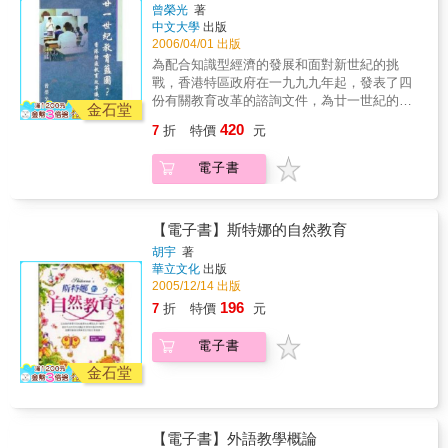
教育嚴重問題外，李家同提出孩子功課不好的
曾榮光
著
孩子讀書的重要性七、改善數學教育八、改善
時時刻刻省思的習慣。
中文大學
出版
14個原因，以及15個幫助功課不好孩子的方
國文教育九、英文不要考得太難十、要有好的
2006/04/01 出版
案：◎孩子功課不好的原因一、回家不做功課
英文教科書十一、強調學科的基本部分十二、
二、文化刺激太少三、英文無法學好四、義務
為配合知識型經濟的發展和面對新世紀的挑
因材施教十三、多給鼓勵十四、將難題融入教
教育完全沒有品質管制五、小學教育有時太多
戰，香港特區政府在一九九九年起，發表了四
科書，以杜絕補習班十五、孩子絕對不能太用
元化六、孩子不知道念書的重要性七、小學數
份有關教育改革的諮詢文件，為廿一世紀的特
功
金石堂
學太雜也太難八、國文太難九、英文太難十、
區教育訂下發展藍圖。但是，文件公布之後，
420
7
折
特價
元
英文教科書沒有中文解釋十一、教育往往忽略
引起教育工作者、家長及社會大眾甚多的議論
了科目的基本部分十二、未能因材施教十三、
與抨擊，然而在議論紛紛的背後，這個號稱
電子書
鼓勵不夠十四、補習班主導教育，但弱勢孩子
「廿一世紀教育藍圖」的改革大業的本質、意
進不起補習班◎如何幫助功課不好的孩子？
義與影響，卻似乎仍屬言人人殊，未有共識。
一、使孩子每天都做家庭作業二、使小朋友多
本書是香港中文大學教育學院的一群老師，各
看課外書三、使偏遠地區的孩子有足夠的英文
自從本身的專業，撰文剖析這些政策文件的教
【電子書】斯特娜的自然教育
老師和足夠的英文課四、對小學生有品質管制
育意義與影響，文章多種多樣，既有從資源分
胡宇
著
五、小學教育不能太多元化六、告訴偏遠地區
配探討教育開支，也有從課程理論闡釋改革的
華立文化
出版
孩子讀書的重要性七、改善數學教育八、改善
基礎，是了解香港特區教育發展及改革非常重
2005/12/14 出版
國文教育九、英文不要考得太難十、要有好的
要的參考書。 本書收集論文十八篇，分導論、
196
7
折
特價
元
英文教科書十一、強調學科的基本部分十二、
綜論及專論三部分，深入探討教育?革在各個不
因材施教十三、多給鼓勵十四、將難題融入教
同教育領域中的涵義。本書的目的是希望為廿
電子書
科書，以杜絕補習班十五、孩子絕對不能太用
一世紀的香港特區教育謀劃一個配合社會發展
功
的藍圖。
金石堂
【電子書】外語教學概論