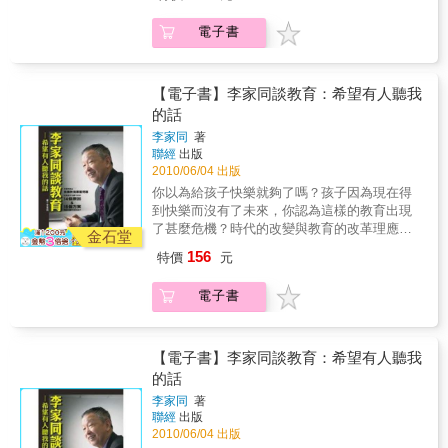
案。教改二十年，除了教育體制及人員的轉
主、英國知名大學新堡教授蘇加塔．米托
&hellip;&hellip; ● 台灣現場，熱血故事正上
「扎根品格力」。透過國際大師專訪、學者專
變，更重要的是我們對教育的思維，也必須改
Sugata Mitra，熱情授權《親子天下》翻譯轉載
電子書
演：翻轉教室開創「學思達教學」的中山女高
家訪問，以及多元的教育現場與家庭人物故
變。這是一本揭示『當考試不再主導「學習」
獲獎演說全文；也收錄國內外教育大師包括：
教師張輝誠、赴美分享「翻轉教室」的光榮國
事，提點每種關鍵能力的內涵、方法與教戰守
方向，我們要如何重新找回「學習」的價
美國史丹福大學教授威廉．戴蒙（William
中老師鍾昌宏、研習天團南投教育噗浪客、堅
則。 & 本書特色： & 彙整教育現場重大議題與
值？』的書。本書透過觀念的分享與提問，給
Damon）、品格教育大師李寇納（Tom
守偏鄉守護孩子的花蓮縣玉東國中老師王嘉納
思潮，翻轉你的教育思維：五年來關注國內教
高中生、大學生及家長們一些思索未來的建
【電子書】李家同談教育：希望有人聽我
Lickona）、自律學習專家巴瑞．利莫曼
&hellip;&hellip; ● 生動影音，感動完整收藏：
育現場與國際教育趨勢的《親子天下》，集結
議。他是每個父母都渴望養成的好孩子，是所
的話
（Barrry Zimmerman）&hellip;&hellip;，專訪
直擊美國創客市集，觀看冒火的章魚、會發光
十二年國時代你更不容忽視的關鍵議題。從日
有老師、所有學校都希望教出的優等生。他從
大師精華，翻轉你對孩子學習的僵固思維
李家同
著
出聲的長頸鹿等各式各樣獨一無二的手工車，
本、上海、美國、英國，從亞洲到世界，探訪
小到大以念書、考試為己任，以得高分為目
&hellip; & 誰能從本書受益？ 十二年國教浪潮
聯經
出版
以及運用各種素材製造而成的酷炫機器人
各國教育改革的關鍵字，幫助關心教育的讀
標；他是主流教育體制最典型的示範，是唯有
下，希望了解國際教育趨勢與改革思潮的教師
2010/06/04 出版
&hellip;&hellip;實際感受時代巨浪的翻轉。再回
者，一次掌握「新世紀的學習變革」。在乎孩
讀書高的代言人。而當他取得高學歷，投身公
與家長 在紛擾片段的教育新聞之中，期待能抓
你以為給孩子快樂就夠了嗎？孩子因為現在得
頭看看台灣教學現場，那股從下而上，從偏鄉
子學習與發展的父母，本書提供完整易讀的全
職，理當以自身所學，從此一路平步青雲，他
到教養與教育核心價值的師長
到快樂而沒有了未來，你認為這樣的教育出現
到城市，從點點星星慢慢聚積的翻轉星海，翻
球視野，幫助家長做對選擇，採取更適性的教
卻開始思考：我所接受的教育之路，真的是我
了甚麼危機？時代的改變與教育的改革理應是
轉教師們用愛、用信任、用科技，讓孩子成為
育決策。 & 越洋專訪各國教育大師，看見新時
自己要的嗎？父母、師長、學校，他們給的，
金石堂
為大家帶來更好的生活與未來，但是老師對政
上課的主體，找到自信，找回學習動機，也讓
代的教育風景：不僅獲2013年TED教育大獎得
都是對的嗎？現行教育體制所安排的，真的都
156
特價
元
策感到憂心，學生不快樂，大家都看不到未
老師尋回任教的初心。
主、英國知名大學新堡教授蘇加塔．米托
是最好的嗎？這本書是一個主流教育模範生的
來，我們的教育到底出現了甚麼問題？孩子的
Sugata Mitra，熱情授權《親子天下》翻譯轉載
反思，也是對所有現行教育概念與教育體制最
電子書
成績不進反退，學校的素質越來越差，這是甚
獲獎演說全文；也收錄國內外教育大師包括：
強烈的發問，更是對所有在學學生們最直接的
麼原因？大學的評鑑與卓越計畫有讓我們的高
美國史丹福大學教授威廉．戴蒙（William
提醒：做自己的教育部長。
等教育提升嗎？李家同對台灣的教育感到非常
Damon）、品格教育大師李寇納（Tom
憂心，他以最直接懇切的方式，希望大家來關
【電子書】李家同談教育：希望有人聽我
Lickona）、自律學習專家巴瑞．利莫曼
注這些問題，只有如此，台灣才有救。普遍的
的話
（Barrry Zimmerman）&hellip;&hellip;，專訪
人對「成功」看得太重要，大家一味的要追求
大師精華，翻轉你對孩子學習的僵固思維
李家同
著
成功，家長們個個摩拳擦掌，要將自己的孩子
&hellip; & 誰能從本書受益？ 十二年國教浪潮
聯經
出版
培養成下一個比爾蓋玆或下一個郭台銘。但是
下，希望了解國際教育趨勢與改革思潮的教師
2010/06/04 出版
回歸到現實面，孩子成長受到的教育狀況，對