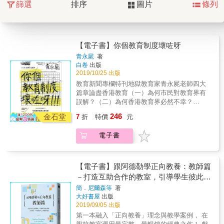
篩選
排序
圖片
條列
【電子書】你個教育制度壞咗呀
青永屍
著
白卷
出版
2019/10/25 出版
教育新聞專欄特刊地獄教育家青永屍老師四大
篇章論盡香港教育（一）為何市民對教育界有
誤解？（二）為何香港教育界必然不幸？
（三）香港學校師生又有何前路？
246
金石堂
7
折
特價
元
電子書
【電子書】跟阿德勒學正向教養：教師篇
－打造互助合作的教室，引導學生彼此尊
重、勇於負責，學習成功人生所需的技能
簡．尼爾森等
著
大好書屋
出版
2019/09/05 出版
第一本融入「正向教養」理念與教學案例， 在