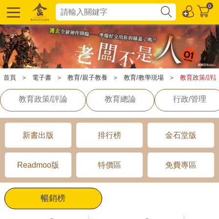
0
首頁
＞
電子書
＞
教育/親子教養
＞
教育/教學現場
＞
教育政策/評
教育政策/評論
教育總論
行政/管理
新書出版
排行榜
金石堂版
Readmoo版
特價區
免費專區
暢銷榜