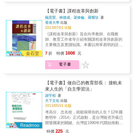
「建立一所雲端的學校」，明白揭示了科技對
轉教師們的教室裡，每個孩子的眼睛都是發亮
育關懷與中心價值，透過「未來的學習」、
未來世代、以及對當代學校體制的衝擊；並首
的，勇於挑戰，樂在學習；因著老師的愛與信
「未來的學校」、與「未來的孩子」三大篇
【電子書】課程改革與創新
度越洋採訪可汗學院創辦人薩曼．可汗，直擊
任，因著老師的勇於改變，孩子成為學習的主
章，揭櫫究竟什麼才是最值得你關注的教育本
美國數位教育現場，開拓國內數位教學現場新
楊思賢、林德成、梁偉倫、羅耀珍
著
體。老師打開教室，透過社群網站突破了校際
質。 & ●未來的學習──為什麼孩子從學習中逃
香港大學
出版
思維。本章除「教育的數位革命」篇章外，也
的藩籬，充分發揮「實踐創意、實虛整合、資
走？ 國內「學習力」大調查結果，提醒我們什
2013/07/01 出版
以「擇校世代」角度，從家長的教育選擇權出
源共享」的創客精神；一如英國知名教育學者
麼？日本佐藤學教授提出的「學習共同體」，
發，探討國內另類教育，如華德福、自學體系
《課程改革與創新》旨在向準教師、在職教
麥可楊（Michael Young）所言：「決定新世
為什麼值得同屬亞洲的台灣借鏡？除了教與學
發展，以及能帶給主流教育哪些啟示。 & ●未
師、教育工作者等介紹有關課程改革與創新的
紀教育的不是教學，而是學習。」 2DVD內含
的改變，各國的評量方式正如何翻新？真正的
來的孩子──你的孩子，究竟該學些什麼？ 提出
主要概念及實踐知識。本書以簡單易明的語言
影片： 影片1《美國趨勢：動手做，開啟真學
學習風貌，應該是什麼樣子？透過「現況與反
未來世代必須具備的四大能力：「動機與探
寫成，期望成為支援教師教育的教科書。除基
習》 跨國採訪紀實影片，直擊美國下一波教改
1008
思」、「趨勢與對策」，體檢孩子從學習中逃
金石堂
7
折
特價
元
索」、「閱讀思考力」、「自律學習力」與
本理論及概念外，更提供實用的建議，作實施
核心：透過專題化教學、讓學生從創意思考，
走的原因，並探究新學習時代所應具備的變革
「扎根品格力」。透過國際大師專訪、學者專
課程的參考。為了幫助教師了解如何把理論化
到動手實踐，展現解決問題的能力。從「動手
思維。 & ●未來的學校──看見教育的另一種可
電子書
家訪問，以及多元的教育現場與家庭人物故
為實踐，本書各章均加入了從學校收集的真實
做」開始，翻轉被動的教室現場，看見大小創
能！ 收錄2013年獲得TED Prize Winner的英國
事，提點每種關鍵能力的內涵、方法與教戰守
個案，以供讀者參考，並期望藉著個案討論，
客自發、主動，成為學習的主人，找到學習的
新堡大學教授Sugata Mitra最觸動人心的演說
則。 & 本書特色： & 彙整教育現場重大議題與
引發讀者對課程變革的專業反思及批判意識。
樂趣。 影片2《台灣現場：翻轉教師，扭轉無
「建立一所雲端的學校」，明白揭示了科技對
思潮，翻轉你的教育思維：五年來關注國內教
【電子書】做自己的教育部長： 接軌未
動力世代》 帶領觀眾親臨六個致力於翻轉教育
未來世代、以及對當代學校體制的衝擊；並首
育現場與國際教育趨勢的《親子天下》，集結
來人生的「自主學習法」
的國中小現場。在這些老師們的教室，孩子的
度越洋採訪可汗學院創辦人薩曼．可汗，直擊
十二年國時代你更不容忽視的關鍵議題。從日
眼神發亮，聚精會神，勇於舉手表達意見。因
美國數位教育現場，開拓國內數位教學現場新
謝宇程
著
本、上海、美國、英國，從亞洲到世界，探訪
著老師的勇於改變，動手做教案、講義，改變
天下文化
出版
思維。本章除「教育的數位革命」篇章外，也
各國教育改革的關鍵字，幫助關心教育的讀
2013/05/31 出版
了四十年不變的「你說我聽」的被動風景，讓
以「擇校世代」角度，從家長的教育選擇權出
者，一次掌握「新世紀的學習變革」。在乎孩
孩子成為課堂的主人。 本書特色： ● 趨勢大
發，探討國內另類教育，如華德福、自學體系
考高分、念名校，就能保障你的人生？12年國
子學習與發展的父母，本書提供完整易讀的全
師，專訪完整呈現：創客市集創辦人Dale
發展，以及能帶給主流教育哪些啟示。 & ●未
教明年（2014）正式啟動，是台灣能否升級已
球視野，幫助家長做對選擇，採取更適性的教
Dougherty、皮克斯總監Tony DeRose、設計思
來的孩子──你的孩子，究竟該學些什麼？ 提出
開發國家的關鍵。台灣從1990年代開始推動教
育決策。 & 越洋專訪各國教育大師，看見新時
Readmoo
考大師暨史丹福大學d.school 創辦人David
未來世代必須具備的四大能力：「動機與探
改，一元化的聯考制度轉變成多元化的入學方
代的教育風景：不僅獲2013年TED教育大獎得
225
特價
元
Kelley等「創客」產官學界重要關鍵人
索」、「閱讀思考力」、「自律學習力」與