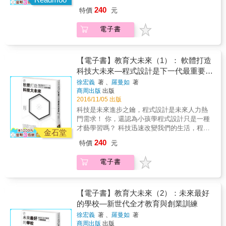
解決問題之道：相關（Related）、尊重
者從人類的群性大腦（Social Brain）出發，談
勇於負責、熱愛學習、主動解決問題的學生。
設計不只是未來進步之鑰，更是未來人力熱門
始由美國的矽谷熱鬧起來，幾乎在同時，美國
（Respectful）、合理（Reasonable）、有幫
240
特價
元
到小孩子如何由同儕合作，透過同儕學習的機
★採行「正向教養」精神的教師，將學習到：
需求！軟體正在吃下全世界，科技未來世界就
東岸的哈佛大學和麻省理工學院也攜手開辦了
助（Helpful），在安全環境中培養負責的心
會，學會如何領導與被他人領導，並且讓自己
．創造一個加強學習的課堂氣氛 ．使用鼓勵，
在眼前。但讓硬體運轉的是軟體，所以創客訓
他們的MOOC。一時之間，風起雲湧，激起了
態。 ．「選擇輪」幫助孩子解決問題：「選擇
電子書
的學習更深入。 接下來，討論大腦和行為的相
而不是讚美和獎勵引導學生 ．了解學生行為背
練和學習程式設計正蔚為風潮，也是科技社會
整個美國，後來遍及全世界，大家在網上學習
輪」上的每一個區塊，都代表孩子可以學習和
關性，深入探討如何讓小孩具備自我動機，他
後的動機 ．藉由班級會議，灌輸學生寶貴的社
重要趨勢。 孩子的未來不能等，擁抱程式學
的風氣。 第二章則討論教育科技（Edtech）的
運用的問題解決技巧，老師不須單獨承擔解決
能自己驅動自己，追求他的熱情，是父母夢寐
交技巧和積極行為 ．了解讓學生主動解決問題
習，擁抱科技，你還在遲疑嗎？ 作者徐宏義與
未來。作者從MOOC這幾年的變化，談到
問題的壓力。 ．設置「和平桌」與「積極暫
以求的事。但是許多父母的行為其實是反大腦
多半比懲罰來得有效 ★「正向教養」教室，
羅曼如長年關心教育與科技發展，因而成立了
【電子書】教育大未來（1）： 軟體打造
MOOC，乃至於整個教育科技的未來。他們認
停」區域：孩子心煩或發生衝突時，提供一個
學習，是撲滅學習動機的作法。作者在這一部
培養出兼具社交和情感技能的學生： ．我是個
EDUx基金會，提倡以數位科技和新的學習方
科技大未來—程式設計是下一代最重要的
為MOOC並未消褪或死亡，是還在進展，也還
沉澱情緒、冷靜思考解決方法的空間。 ．出現
提及何謂內在動機（Intrinsic Motivation）和外
有能力的人 ．我能自律和自我控制 ．我可以和
式，希望能改變下一代的學習方式。 在本書第
在變化中，未來和其他如Virtual Reality（虛擬
生存技能
霸凌問題時，進行名叫「查理」的活動：幫助
徐宏義
著 、
羅曼如
著
在動機（Extrinsic Motivation），以及如何培
他人一起合作 ．我理解自己的行為如何影響他
一部中，他們先以各種生活中的例子，如
實境）或Augmented Reality（擴增實境）等其
學生了解不友善的行為和言語可能產生的結
商周出版
出版
養孩子的學習動機。 另外，作者並探討了「習
人 ．我能藉由日常實踐發展出智慧和判斷技巧
Drone（無人機）、Amazon、Facebook、
他教育科技結合，並提到正夯的VR及AR會如何
2016/11/05 出版
果，並提供三種關於霸凌的錯誤認知，同時告
慣」（Habit），因為想要改變什麼壞習慣，如
．我以有意義的方式做出貢獻 ．我靠自己的能
Spotify、Airbnb、Twitter&hellip;&hellip;說明軟
影響未來的教育。 第二部分提出一套作者夫妻
訴大人應該怎麼做。 ◎打造一個互助合作的
科技是未來進步之鑰，程式設計是未來人力熱
果不知道大腦是怎麼運作的，習慣在大腦內是
力做出選擇，積極影響自己和周遭的一切事務
體在各種領域，如零售、娛樂、音樂、電玩遊
幾十年研究、實驗出來的教學法，叫做「徐氏
「正向教養」教室 積極受過「正向教養」洗禮
門需求！ 你，還認為小孩學程式設計只是一種
怎麼形成的，就根本無法改變習慣。如果了解
正向教養的教室給學生許多時間練習，讓他們
戲、電影、汽車、醫療、教育&hellip;&hellip;等
教育法」（Hsu Method），這套和所有現行的
的教師，在課堂上備受學生尊重，而能教導出
才藝學習嗎？ 科技迅速改變我們的生活，程式
大腦怎麼看待習慣，就會知道如何對付壞習
透過對話、分享、傾聽、同理、合作、協商和
有何等威力，分析為何科技是我們的未來；接
金石堂
教學哲學都不相同的教學法，是在二十幾年
勇於負責、熱愛學習、主動解決問題的學生。
設計不只是未來進步之鑰，更是未來人力熱門
慣，永遠的去除惡習。這裡便提出父母可以怎
解決衝突來培養社交技能。採用經時間證明的
著，他們介紹了未來學家眼中的未來面貌，這
240
特價
元
前，我們自己的小孩出生後開始用在他們身
★採行「正向教養」精神的教師，將學習到：
需求！軟體正在吃下全世界，科技未來世界就
樣幫助孩子去除某些壞習慣。 接著，作者談到
正向教養法，你不需要控制學生的行為，而能
是未來十年、二十年&hellip;&hellip;五十之後就
上，並且成果卓著。 他們在書中無私分享他們
．創造一個加強學習的課堂氣氛 ．使用鼓勵，
在眼前。但讓硬體運轉的是軟體，所以創客訓
電腦，並回答了三個父母最關心與最常問到的
專注於教學；你不需要吸引學生的注意力，因
有可能發生的事；第三章則以各種已經可見的
電子書
教導徐家三兄弟的經驗，以及後來根據這個經
而不是讚美和獎勵引導學生 ．了解學生行為背
練和學習程式設計正蔚為風潮，也是科技社會
問題：一、要不要買電腦給小孩？二、用電腦
為他們自己就會積極主動且樂於參與！ 本書特
例子，如穿戴式科技、3D印表機、人工智慧律
驗設計的一個理想的國際中小學：EDUx學校
後的動機 ．藉由班級會議，灌輸學生寶貴的社
重要趨勢。 孩子的未來不能等，擁抱程式學
會傷害小孩眼睛怎麼辦？三、小孩沉溺在電玩
色 ★「正向教養」系列叢書共出版22冊，以16
師、機器人助教&hellip;&hellip;等，來說明未來
（EDUx School）為代稱。作者提出「徐氏教
交技巧和積極行為 ．了解讓學生主動解決問題
習，擁抱科技，你還在遲疑嗎？ 作者徐宏義與
或電腦裏，怎麼辦？並提出他們的親身經驗和
種語言發行60國，全球銷售逾600萬冊。作者
世界其實就在眼前，連藝術領域也有活生生受
育法」的十項支柱（Tenets），這十項支柱提
多半比懲罰來得有效 ★「正向教養」教室，
羅曼如長年關心教育與科技發展，因而成立了
【電子書】教育大未來（2）：未來最好
做法分享。 最後，作者提出一些非常重要但父
簡．尼爾森為阿德勒學派教養權威、美國風行
科技影響的例子。 第二部的重點在目前頗為風
供了徐氏教育法的基礎，說明了徐氏教育法究
培養出兼具社交和情感技能的學生： ．我是個
EDUx基金會，提倡以數位科技和新的學習方
母師長經常誤解的事：成長理論中的失敗，以
的學校—新世代全才教育與創業訓練
40年的「正向教養」創始人。 ★延續「正向教
行的Hour of Code（一小時學電腦程式設
竟是什麼，以及他們認為未來的小孩應該學些
有能力的人 ．我能自律和自我控制 ．我可以和
式，希望能改變下一代的學習方式。 在本書第
及如何看待失敗；電玩遊戲不是洪水猛獸，以
養」扎實的教育學術理論根基，針對改善學生
計），作者先說明Hour of Code的發展簡史、
徐宏義
著 、
羅曼如
著
什麼。同時，作者也解析EDUx學校的教育哲
他人一起合作 ．我理解自己的行為如何影響他
一部中，他們先以各種生活中的例子，如
及好的電玩遊戲其實可以幫助孩子學習；還
「問題行為」、培養主動解決問題能力、進行
目前在全球的發展趨勢，還有EDUx基金會如何
商周出版
出版
學，暢言他們的教學實務理論基礎，並闡述了