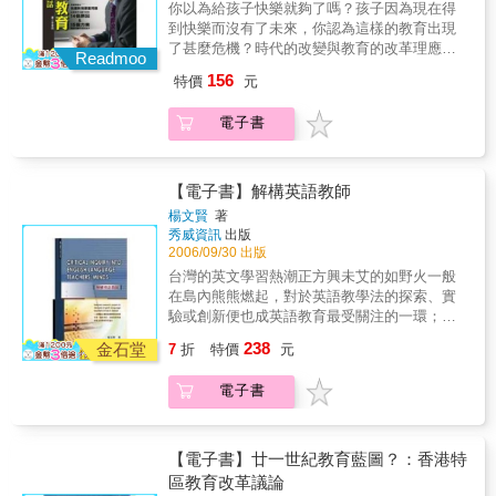
與家長 在紛擾片段的教育新聞之中，期待能抓
你以為給孩子快樂就夠了嗎？孩子因為現在得
人格與學業都將造成極大的影響。我們現在的
到教養與教育核心價值的師長
到快樂而沒有了未來，你認為這樣的教育出現
教育環境與政策，是如此的令人憂心與擔憂，
了甚麼危機？時代的改變與教育的改革理應是
如果我們的教育問題不解決，孩子未來還有甚
Readmoo
為大家帶來更好的生活與未來，但是老師對政
麼希望可言。 李家同有一顆敏感的心，以及一
156
特價
元
策感到憂心，學生不快樂，大家都看不到未
雙洞察是非的眼睛，這次他將透過本書，將臺
來，我們的教育到底出現了甚麼問題？孩子的
灣的教育現況與問題作一個全面性的建議。有
電子書
成績不進反退，學校的素質越來越差，這是甚
很多的狀況或問題一直都存在，但是經常被忽
麼原因？大學的評鑑與卓越計畫有讓我們的高
視，李家同秉持著「回歸基本」的想法，將問
等教育提升嗎？李家同對台灣的教育感到非常
題一一拋出。他希望作為一個起頭，透過這本
憂心，他以最直接懇切的方式，希望大家來關
【電子書】解構英語教師
書引領大家去正視目前教育的問題。 除了我國
注這些問題，只有如此，台灣才有救。普遍的
教育嚴重問題外，李家同提出孩子功課不好的
楊文賢
著
人對「成功」看得太重要，大家一味的要追求
秀威資訊
出版
14個原因，以及15個幫助功課不好孩子的方
成功，家長們個個摩拳擦掌，要將自己的孩子
2006/09/30 出版
案：◎孩子功課不好的原因一、回家不做功課
培養成下一個比爾蓋玆或下一個郭台銘。但是
二、文化刺激太少三、英文無法學好四、義務
台灣的英文學習熱潮正方興未艾的如野火一般
回歸到現實面，孩子成長受到的教育狀況，對
教育完全沒有品質管制五、小學教育有時太多
在島內熊熊燃起，對於英語教學法的探索、實
人格與學業都將造成極大的影響。我們現在的
元化六、孩子不知道念書的重要性七、小學數
驗或創新便也成英語教育最受關注的一環；然
教育環境與政策，是如此的令人憂心與擔憂，
學太雜也太難八、國文太難九、英文太難十、
而，對於英語教育的另一面重要核心－即「英
238
如果我們的教育問題不解決，孩子未來還有甚
金石堂
7
折
特價
元
英文教科書沒有中文解釋十一、教育往往忽略
語教師」－卻未有等量齊觀的探討。教師乃是
麼希望可言。 李家同有一顆敏感的心，以及一
了科目的基本部分十二、未能因材施教十三、
影響教學成功的絕對重要因素，且其對於教學
雙洞察是非的眼睛，這次他將透過本書，將臺
電子書
鼓勵不夠十四、補習班主導教育，但弱勢孩子
各種面向的認知、信仰或感受乃深深牽引其教
灣的教育現況與問題作一個全面性的建議。有
進不起補習班◎如何幫助功課不好的孩子？
學法的走向。本書即集結了數篇研究論述，以
很多的狀況或問題一直都存在，但是經常被忽
一、使孩子每天都做家庭作業二、使小朋友多
英語教師為主要對象，就目前台灣英語學習熱
視，李家同秉持著「回歸基本」的想法，將問
看課外書三、使偏遠地區的孩子有足夠的英文
潮、師資培育問題與師資評鑑等等多項議題作
【電子書】廿一世紀教育藍圖？：香港特
題一一拋出。他希望作為一個起頭，透過這本
老師和足夠的英文課四、對小學生有品質管制
一廣度的知覺探索。期望透過本書能讓台灣的
區教育改革議論
書引領大家去正視目前教育的問題。 除了我國
五、小學教育不能太多元化六、告訴偏遠地區
英語教師對於所從事的教學工作能建立起一種