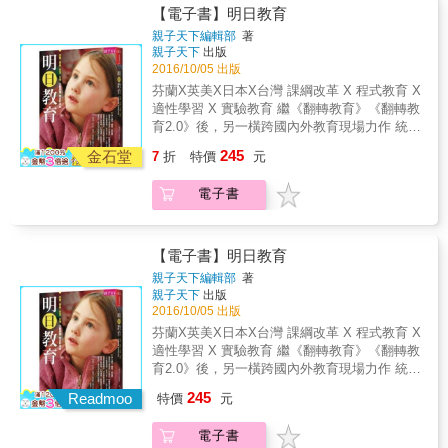
了「解決問題」、「創造」、「組織是平的」
獲得自由和快樂、提升他們的思考力、創造
的學習方式。因為他們經常在與家長的交談中
【電子書】明日教育
（Algorithm）與程式（program）。 最後的單
MOOC，乃至於整個教育科技的未來。他們認
以及「找到缺的那一塊」。然後他們深入解釋
力、演算力、溝通力，還能訓練寫作和表達能
被問到一些重覆的問題，聽的的次數愈多，表
元則簡介了目前常用的各種程式語言，如：
為MOOC並未消褪或死亡，是還在進展，也還
親子天下編輯部
著
創業訓練中最重要的部分，也就是「完全浸
力以及解決問題能力，以及軟體人才的前途無
示這是父母最關心的，或是最困擾的問題；再
Python、JavaScript、PHP、Ruby、Java、
親子天下
出版
在變化中，未來和其他如Virtual Reality（虛擬
入」的作法，其中包括由學生訪問年輕的創業
量。 但學程式設計只有一個小時怎麼夠呢？因
加上有些問題沒有人問到，多少表示許多家長
C、C++、C#、SQL，還有網頁常會用到的
2016/10/05 出版
實境）或Augmented Reality（擴增實境）等其
者，了解他們如何創業，他們曾經碰到那些困
此，作者接著說明目前最熱門的視覺程式語言
或年輕人忽略了這些重要的問題。為了這些焦
HTML和CSS，說明它們的運用層面和差異，並
他教育科技結合，並提到正夯的VR及AR會如何
芬蘭X英美X日本X台灣 課綱改革 X 程式教育 X
難等；還帶領學生參觀新創公司的展覽，坐在
是什麼、有哪些較常用的視覺程式語言（如
慮的父母，他們寫下了本書的內容。 作者在第
從不同的需求分析如何選擇自己要從學習哪種
影響未來的教育。 第二部分提出一套作者夫妻
適性學習 X 實驗教育 繼《翻轉教育》《翻轉教
創業加速器或Incubator的Demo Day。另外，
Scratch、ScratchJr、Blocky、Kdou、
一部分享他們在實驗教學裡碰到最大的問題
程式語言開始？對父母引領小孩學習或是成人
幾十年研究、實驗出來的教學法，叫做「徐氏
育2.0》後，另一橫跨國內外教育現場力作 統一
學生製作產品的原型（Prototype）、測試別人
Alice&hellip;&hellip;），先讓為人父母者了解
是，小孩子在傳統的教育方式底下，養成出一
自主學習，都相當有益。 最後，作者提出一些
教育法」（Hsu Method），這套和所有現行的
課程、進度、教科書，用考試分發淘汰「不良
的商業產品等&hellip;&hellip;，也都是「完全浸
視覺程式語言以及小孩該從視覺程式語言開始
245
種「只做你教我的」的習慣，於是在要求孩子
金石堂
7
折
特價
元
值得省思的問題，希冀讀者能在閱畢後思考，
教學哲學都不相同的教學法，是在二十幾年
品」的教育生產線，已然落伍； 人工智慧時代
入」的一環。 作者並在此提出一個他們認為很
學習的理由，同時也提醒父母師長應注意自己
自己發揮創造力時，有許多學生常常瞪著老
從本書中獲得最大利益。
前，我們自己的小孩出生後開始用在他們身
來臨，未來10年，70%的工作會消失。 面對變
重要的概念：要從小開始（Start Young），並
的盲點，千萬不要隨意進階，反而破壞了孩子
師，不知道要如何思考。但是未來社會裡，許
電子書
上，並且成果卓著。 他們在書中無私分享他們
動的明日， 今日的教育體系，需要大膽想像，
舉出許多實際的案例說明從小開始是多麼的重
學習程式設計的熱情，打壞了他們的學習胃
多事情都是全新或第一次碰到的，在無前例可
教導徐家三兄弟的經驗，以及後來根據這個經
打破重建， 給每個孩子學得會，學得好，用不
要和有利。 最後是五個年輕創業家的故事，相
口。最棒的是，作者在此介紹了一個
循的狀況下，工作者就必須要能提出解決的辦
驗設計的一個理想的國際中小學：EDUx學校
同方式學習的機會。 芬蘭每十年一次的課綱改
當於創業訓練中的案例研究（Case
Unplug（不使用電腦）的學習方式，讓家長和
法，創意、創新、創造力就變得很重要。因此
（EDUx School）為代稱。作者提出「徐氏教
革，如何著力於培養孩子面對未來的7種關鍵能
Studies），這讓學生小小年紀就有識途老馬的
【電子書】明日教育
孩子可以愉快的學習到程式設計的精隨：演算
第一章就是談如何訓練小孩的創造力。 第二章
育法」的十項支柱（Tenets），這十項支柱提
力？這給107課綱即將上路的台灣，帶來哪些啟
經驗，讓他們未來在創業的時候，成功的機會
（Algorithm）與程式（program）。 最後的單
親子天下編輯部
著
談自學（Self-Learning）。在傳統教育中，最
供了徐氏教育法的基礎，說明了徐氏教育法究
示？ 為什麼程式教育被形容為「新一代的讀寫
自然大增。
元則簡介了目前常用的各種程式語言，如：
親子天下
出版
大的問題是填鴨式的教育。作者指出許多有成
竟是什麼，以及他們認為未來的小孩應該學些
能力」？美國如何讓兒童愛上寫程式、英國如
2016/10/05 出版
Python、JavaScript、PHP、Ruby、Java、
就的人最大的特色之一是早早就輟學（離開學
什麼。同時，作者也解析EDUx學校的教育哲
何讓老師不怕教程式？程式教育能培養孩子哪7
C、C++、C#、SQL，還有網頁常會用到的
芬蘭X英美X日本X台灣 課綱改革 X 程式教育 X
校的原因不一），但有一點不變的是，他們停
學，暢言他們的教學實務理論基礎，並闡述了
種能力？ 從中輟生到進入哈佛的教育學者，為
HTML和CSS，說明它們的運用層面和差異，並
適性學習 X 實驗教育 繼《翻轉教育》《翻轉教
止了學校教育但從未停止過學習。有些人甚至
EDUx學校所要培養的人才，需要具備何種人格
何主張打破「平均的迷思」？主張「適性而
從不同的需求分析如何選擇自己要從學習哪種
育2.0》後，另一橫跨國內外教育現場力作 統一
認為，離開學校才能真正開始學習。這就是自
特質。 接下來，在第三部，也是本書除了徐氏
教」的老師與學校，他們是怎麼想？如何做？
程式語言開始？對父母引領小孩學習或是成人
課程、進度、教科書，用考試分發淘汰「不良
學的重要性。 第三章談無私的分享
教育法之外的另一個重點：為什麼要創業、創
245
107課綱不斷提到的核心素養、學習歷程檔案、
Readmoo
特價
元
自主學習，都相當有益。 最後，作者提出一些
品」的教育生產線，已然落伍； 人工智慧時代
（Sharing），談到小孩社交生活的重要性。作
業訓練有什麼好處？作者在此提出了二十五點
校定必修選修，究竟是什麼？將會如何撼動目
值得省思的問題，希冀讀者能在閱畢後思考，
來臨，未來10年，70%的工作會消失。 面對變
者從人類的群性大腦（Social Brain）出發，談
創業可以帶給讀者的好處，並在解釋的過程
前高中現場？ 2014年底，台灣實驗教育三法通
電子書
從本書中獲得最大利益。
動的明日， 今日的教育體系，需要大膽想像，
到小孩子如何由同儕合作，透過同儕學習的機