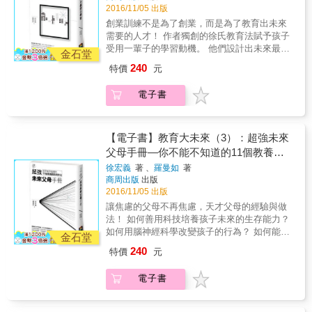
人 ．我能藉由日常實踐發展出智慧和判斷技巧
Drone（無人機）、Amazon、Facebook、
有，為什麼學業成績不怎麼樣的學生反而會是
啟發式提問、舉行班級會議技巧&hellip;&hellip;
在台灣推廣Hour of Code，並提供了Hour of
2016/11/05 出版
EDUx學校所要培養的人才，需要具備何種人格
．我以有意義的方式做出貢獻 ．我靠自己的能
Spotify、Airbnb、Twitter&hellip;&hellip;說明軟
推動未來世界的舵手，作者舉了許許多多各行
等各種議題深度探討，提供各階段教師具體的
Code的各種學習資源，讓有心人可以嘗試與學
創業訓練不是為了創業，而是為了教育出未來
特質。 接下來，在第三部，也是本書除了徐氏
力做出選擇，積極影響自己和周遭的一切事務
體在各種領域，如零售、娛樂、音樂、電玩遊
業成功人士的實例，解釋為什麼他們能反敗為
引導。 ★全書分享來自世界各地教師實際應用
習，而且學習程式設計從來不嫌早，四、五歲
需要的人才！ 作者獨創的徐氏教育法賦予孩子
教育法之外的另一個重點：為什麼要創業、創
正向教養的教室給學生許多時間練習，讓他們
戲、電影、汽車、醫療、教育&hellip;&hellip;等
勝。 作者總結道：如果能花時間在專業的學習
「正向教養」理論的案例。 ★本書自1993年出
可以開始，也從不嫌晚，九十幾歲也都還來得
受用一輩子的學習動機。 他們設計出未來最好
業訓練有什麼好處？作者在此提出了二十五點
透過對話、分享、傾聽、同理、合作、協商和
有何等威力，分析為何科技是我們的未來；接
金石堂
上，或把語言念好（不是考試，而是真能運
版至今逾25年，中文版為修訂四版，提供教師
及。Hour of Code不僅在英美是必修課程，在
的科技學校，讓孩子成為未來國際一流人才；
創業可以帶給讀者的好處，並在解釋的過程
解決衝突來培養社交技能。採用經時間證明的
著，他們介紹了未來學家眼中的未來面貌，這
用），或追求某一種嗜好，人生不但更有趣，
240
特價
元
們順應時代變化的教學工具，內容與時俱進，
台灣也即將成為教育政策之重點。 那麼，一小
他們的課程提倡讓孩子嘗試創業，因為創業就
裏，提出許多例子說明，不僅可以了解創業是
正向教養法，你不需要控制學生的行為，而能
是未來十年、二十年&hellip;&hellip;五十之後就
而且會更成功。
影響力歷久不衰。 ★台灣首位獲美國PDA正
時學電腦程式設計之後呢？作者接著說明為什
是一種人格與能力的全才教育。 讓他們得以從
怎麼回事，這些創業者的奮鬥也能激勵讀者。
專注於教學；你不需要吸引學生的注意力，因
有可能發生的事；第三章則以各種已經可見的
向教養協會認證導師及講師──姚以婷專文導
電子書
麼小孩應該要學程式語言設計？他們列舉出十
創業訓練的過程中學習人生必備的技巧與能
創業訓練的主要好處有：創業訓練給你超強工
為他們自己就會積極主動且樂於參與！ 本書特
例子，如穿戴式科技、3D印表機、人工智慧律
讀、審訂。
一大項理由，簡單歸納後就是：學習程式語言
力！ 作者徐宏義與羅曼如長年關心教育與科技
作技能，因為創業是一項綜合藝術，創業者對
色 ★「正向教養」系列叢書共出版22冊，以16
師、機器人助教&hellip;&hellip;等，來說明未來
設計是一種思考訓練，可以學會程式設計的人
發展，因而成立了EDUx基金會，提倡以數位科
每個項目都需要有專精的了解；創業訓練帶來
種語言發行60國，全球銷售逾600萬冊。作者
世界其實就在眼前，連藝術領域也有活生生受
獲得自由和快樂、提升他們的思考力、創造
技和新的學習方式，希望能改變下一代的學習
【電子書】教育大未來（3）：超強未來
深度思考及國際觀，另外創業最具威力的一項
簡．尼爾森為阿德勒學派教養權威、美國風行
科技影響的例子。 第二部的重點在目前頗為風
力、演算力、溝通力，還能訓練寫作和表達能
方式。 作者開宗明義強調：二十一世紀，因為
優點是，創業訓練帶給你選擇的自由
父母手冊—你不能不知道的11個教養觀
40年的「正向教養」創始人。 ★延續「正向教
行的Hour of Code（一小時學電腦程式設
力以及解決問題能力，以及軟體人才的前途無
教育科技（Edtech）的發展，讓所有人都有受
（Freedom to Choose）。還有，創業訓練會帶
養」扎實的教育學術理論根基，針對改善學生
計），作者先說明Hour of Code的發展簡史、
念與作法
徐宏義
著 、
羅曼如
著
量。 但學程式設計只有一個小時怎麼夠呢？因
同樣高品質教育的機會，因為科技運用在教育
來樂觀與不懈的精神、做事有旺盛企圖心、學
「問題行為」、培養主動解決問題能力、進行
目前在全球的發展趨勢，還有EDUx基金會如何
商周出版
出版
此，作者接著說明目前最熱門的視覺程式語言
上，打破了國界限制，弭平了城市與偏遠鄉鎮
會怎麼由失敗中再站起來而成為樂觀者、具有
啟發式提問、舉行班級會議技巧&hellip;&hellip;
在台灣推廣Hour of Code，並提供了Hour of
2016/11/05 出版
是什麼、有哪些較常用的視覺程式語言（如
的差距。 作者在第一章談網路學習（Online
自信；以及創業訓練可以讓你成為永遠的成功
等各種議題深度探討，提供各階段教師具體的
Code的各種學習資源，讓有心人可以嘗試與學
讓焦慮的父母不再焦慮，天才父母的經驗與做
Scratch、ScratchJr、Blocky、Kdou、
Learning）帶動人類文明。我們由MOOC談
者。 本書的第四部，作者揭櫫了他們的創業教
引導。 ★全書分享來自世界各地教師實際應用
習，而且學習程式設計從來不嫌早，四、五歲
法！ 如何善用科技培養孩子未來的生存能力？
Alice&hellip;&hellip;），先讓為人父母者了解
起，MOOC是Massive Open Online Course四
育想法與創業訓練詳細的內容，接著他們提出
「正向教養」理論的案例。 ★本書自1993年出
可以開始，也從不嫌晚，九十幾歲也都還來得
如何用腦神經科學改變孩子的行為？ 如何能正
視覺程式語言以及小孩該從視覺程式語言開始
個字的頭一個字母的組合，它是從二○一二年開
金石堂
創業心態的概念，包括了「熱情」、「好
版至今逾25年，中文版為修訂四版，提供教師
及。Hour of Code不僅在英美是必修課程，在
確使用電腦，享受電腦的威力，不受電腦之
學習的理由，同時也提醒父母師長應注意自己
始由美國的矽谷熱鬧起來，幾乎在同時，美國
奇」、「無懼」、「速度」、「急迫感」、
240
特價
元
們順應時代變化的教學工具，內容與時俱進，
台灣也即將成為教育政策之重點。 那麼，一小
害。 父母以為不好的，其實是好的！ 作者的親
的盲點，千萬不要隨意進階，反而破壞了孩子
東岸的哈佛大學和麻省理工學院也攜手開辦了
「擁抱失敗」六種態度。創業心態其實不僅能
影響力歷久不衰。 ★台灣首位獲美國PDA正
時學電腦程式設計之後呢？作者接著說明為什
身經驗與實際教學分享， 父母與教育者的疑問
學習程式設計的熱情，打壞了他們的學習胃
他們的MOOC。一時之間，風起雲湧，激起了
用在創業上，具有這六種態度的人，做什麼都
向教養協會認證導師及講師──姚以婷專文導
電子書
麼小孩應該要學程式語言設計？他們列舉出十
完全解答！ 作者徐宏義與羅曼如長年關心教育
口。最棒的是，作者在此介紹了一個
整個美國，後來遍及全世界，大家在網上學習
會成功，而這些做事及生活態度，都是學校沒
讀、審訂。
一大項理由，簡單歸納後就是：學習程式語言
與科技發展，因而成立了EDUx基金會，提倡以
Unplug（不使用電腦）的學習方式，讓家長和
的風氣。 第二章則討論教育科技（Edtech）的
有教的。 接下來，作者談及「創業精神」包括
設計是一種思考訓練，可以學會程式設計的人
數位科技和新的學習方式，希望能改變下一代
孩子可以愉快的學習到程式設計的精隨：演算
未來。作者從MOOC這幾年的變化，談到