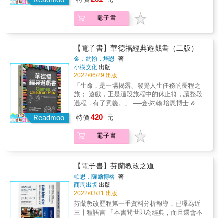
領導管理群，社工督導，社福機構經營者，社
飛向多元的未來！ 我們總是不記得課本的知
問與思索 Q：工業4.0帶來的技術革新大大影響
提供本土與國際接軌，具備系統性關懷架構的
統， 當把握住教育「大生意」與公共教育的界
的。內容深入完整、嚴謹，文筆流暢好讀。◎
福政策決策者熱血推薦（按姓名筆劃排序）文
識，但學到的技能永遠都會留在身上。 上學不
孩子未來的工作內容，為培育因應未來的人
實踐指南。誠如台灣全國兒少安置機構聯盟理
線。 ➤數位的階級落差造成的學習損失 全世界
本書改版自《美國讀寫教育：六個學習現場，
電子書
國士｜社團法人台灣蛻變方成事協會創辦人吳
是為了在考卷寫下正確答案。比起滿分的成績
材，教育政策、學校教育目前有什麼樣的調
事長徐瑜點出：「在台灣，照顧常被視為一種
孩子的未來生涯薪資將損失高達17兆美元， 經
六場震撼》
書昀｜國立暨南國際大學社會政策與社會工作
單，做對自己有意義的事更重要！ 人生有許多
整？ Q：公共教育V.S.教育產業間的界線是否
本能與直覺行為，甚至照顧的「價值與重要
濟能力在後50%的孩子，因為損失學習機會，
學系教授兼系主任徐瑜｜陳綢兒少家園主任、
條路，老師不能為每個人給出標準解答，但可
愈漸消融？ Q：當公共教育與商品化教育服務
性」也常在經濟效益、成效導向的評估之下被
每3人就有1人存在失業風險， 即使有工作，也
台灣全國兒少安置機構聯盟理事長陳旺德｜社
以點燃學生眼中的星光。 面對多變的未來，能
兩者界線遭到破壞，該如何才能保障教育的公
【電子書】華德福經典遊戲書（二版）
輕賤看待，而這種觀念正是忽略了照顧的專業
將損失27%-34%的生涯薪資。 ➤線上學習不利
團法人中華育幼機構兒童關懷協會(CCSA)研發
讓孩子終生受用的是熱情與自信！ 本書推薦給
共性？ Q：在IT產業的助長之下，教育產業將
金．約翰．培恩
著
素養和核心理念。 許多工作者在無力整理實務
創造性、協同、探究式學習 2015年OECD調
長陳亮妤｜衛生福利部心理健康司司長陳毓文
◆懷抱熱忱與愛，尋求不同教學法借鏡的教師
更加蓬勃發展？ Q：「人的能力」的「人材」
小樹文化
出版
智慧、缺乏照顧自信，甚至是在社會文化的期
查，不論在閱讀、數學、科學測驗，使用電腦
｜臺灣大學社會工作學系教授葉靜倫｜多多益
◆探索多方可能，對未來人生躍躍欲試的同學
V.S.「人力資本」的「人材」？ Q： 教育的
2022/06/29 出版
待之下，僅能以愛心跨過專業照顧知識的缺
學習的時間越長，學力下滑越多。 想用線上課
善Right Plus總編輯顧瑜君｜五味屋創辦人、東
◆期許孩子擁有高度視野、開創新局的家長 ◆
「大生意」所標榜的「博愛主義」口號是為引
「生命，是一場揭露、發覺人生任務的長程之
口，而《CARE》一書正是為了填補這一個鴻
取代一般實體課，基本上是不可能的。 線上學
華大學教授【國內社福領域重量級意見領袖，
關心教育發展的你和我 丹麥以高水準的教育、
起關注？ Q：ICT教育披著迎向未來夢想與科技
旅； 遊戲，正是這段旅程中的休止符，讓整段
溝。」【適讀對象】➢ 陪伴逆境兒少、脆弱家
習讓學習變成了個人化，但真正的學習，必須
衷心推薦】接住逆境兒少的陪伴指南文國士｜
公民素質、國際視野聞名於世； 但你相信嗎？
神話的彩虹羽之，真能提高孩子的學習品質
過程，有了意義。」 ──金‧約翰‧培恩博士 & 兼
庭等第一線助人工作者➢ 建立適合兒少身心發
題透過協同合作， 同儕間感受彼此的「不
社團法人台灣蛻變方成事協會創辦人因為父母
丹麥的小孩和全世界的小孩一樣，有說不完的
嗎？
具「兒童發展指南」和「實用遊戲書籍」。 根
展的安置機構、團體家庭與寄養家庭➢ 須面對
懂」，進而合作學習。 佐藤學對未來教育的探
受思覺失調症所苦而無力照顧我，我年幼時曾
420
煩心事。 害怕說英文，討厭算數學，為了是否
Readmoo
特價
元
據孩子的「自然天性」、「感官發展」， 喚起
脆弱兒少的學校老師、心理師、特教輔導老師
問與思索 Q：工業4.0帶來的技術革新大大影響
在育幼院（註1）生活，那時候常埋怨：「你們
該走上師長所決定的路而苦惱， 有時也會感到
孩子對身體的意識、找回平衡內在、 回歸輔助
等泛教育工作者➢ 助人工作機構的領導管理
孩子未來的工作內容，為培育因應未來的人
這些大人總叫我要感恩，奇怪住在育幼院又不
挫敗，只想放棄&hellip;&hellip; 本書收錄十位
電子書
與培養「孩子真實特質」的華德福經典遊戲全
群，社工督導，社福機構經營者，社福政策決
材，教育政策、學校教育目前有什麼樣的調
是我選的，再說你們根本不知道住在這有多麻
丹麥Super在教學現場的經驗心法， 他們走進
解書。 & 簡單的器材、淺顯的遊戲規則，讓不
策者&熱血推薦（按姓名筆劃排序）文國士｜社
整？ Q：公共教育V.S.教育產業間的界線是否
煩、多痛苦！感恩……那送你住啊！」 好多年
教室，是為了點燃孩子自發的學習動力，放大
論大朋友、小朋友，都能自然而然徜徉在230個
團法人台灣蛻變方成事協會創辦人吳書昀｜國
愈漸消融？ Q：當公共教育與商品化教育服務
之後，同樣是育幼院的場景角色易位，我擔任
學生的未來。 當孩子失去學習動力時，丹麥老
遊戲間，體驗最快樂的童年，並在活動中，學
立暨南國際大學社會政策與社會工作學系教授
兩者界線遭到破壞，該如何才能保障教育的公
【電子書】芬蘭教改之道
了照顧者4年，這才體會日常照顧不像白雪公主
師打造更多元、生活化、活潑的課堂風景， 點
會最重要的成長基礎 & 華德福教育中，最重要
兼系主任徐瑜｜陳綢兒少家園主任、台灣全國
共性？ Q：在IT產業的助長之下，教育產業將
與7個小矮人那般浪漫愜意，照顧工作是有怨無
帕思．薩爾博格
著
亮孩子眼裡的小星星。 ◆接軌人生──SUPER
的是讓孩子有自由發展、具創造力、有想像力
兒少安置機構聯盟理事長陳旺德｜社團法人中
更加蓬勃發展？ Q：「人的能力」的「人材」
商周出版
出版
悔的陪伴。我捫心自問無數次「到底怎麼做才
老師把真實世界帶進課堂！ 引介真實木匠、會
的遊戲體驗。遊戲不只是玩樂，更是孩子學習
華育幼機構兒童關懷協會(CCSA)研發組長、財
V.S.「人力資本」的「人材」？ Q： 教育的
2022/03/31 出版
是孩子需要的？什麼是所謂的『為他好』？」
計、廚師、棋士等職人熱忱分享、帶領實作，
與世界、與他人相處的重要管道；透過開放、
團法人青少年自立發展社會福利基金會
「大生意」所標榜的「博愛主義」口號是為引
這兩段跟育幼院有關的經驗，讓我深感一個孩
芬蘭教改歷程第一手資料分析報導，已譯為近
讓孩子體認精彩人生各有樣貌，更有信心走出
自然、符合孩子年齡的「遊戲」，訓練身體大
(TeenIDF) 研發長陳亮妤｜衛生福利部心理健康
起關注？ Q：ICT教育披著迎向未來夢想與科技
子要能好好長大，是需要運氣的；而照顧孩子
三十種語言 「本書問世即為經典，而且還會不
自己的路。 ◆傳染熱情──老師SHOW出自己的
小肌肉的運用、團隊合作、創造力、想像力、
司司長陳毓文｜臺灣大學社會工作學系教授葉
神話的彩虹羽之，真能提高孩子的學習品質