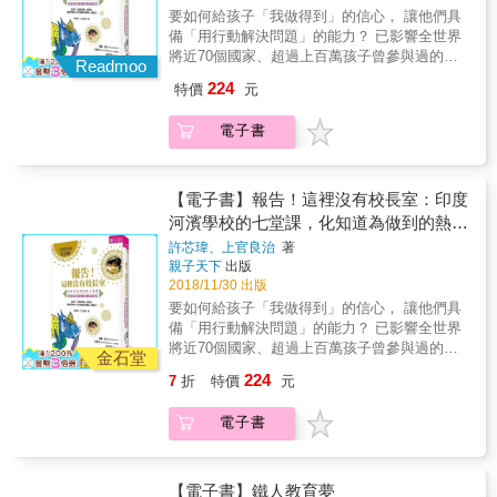
們與社會的關係。而博雅教育能使我們成為全
中，瑪莎．霍登全面且詳盡描繪出透過生活學
的長遠影響。&mdash;&mdash;凱若Carol
的意義。 東海博雅書院即是以此一理念為基礎
要如何給孩子「我做得到」的信心， 讓他們具
以及讓他們生活深陷陷於困難的創傷經驗。這
人。 博雅教育不僅是全人教育，是通識教育，
習的概念，如何實踐於現在的兒童與少年照顧
Chen
而創立，將大學的通識教育與生活教育結合在
備「用行動解決問題」的能力？ 已影響全世界
第三版更進一步完善她先前的工作，強烈推薦
更是菁英教育，培養學生獨立思維、多元視野
工作中：包括從家庭參與的重要性到對創傷的
一起。生活學習是最核心的教育理念，全體書
將近70個國家、超過上百萬孩子曾參與過的教
閱讀。」──Jack Phelan，加拿大麥克尤恩大
和解決問題的能力， 得以應對科技一日千里的
Readmoo
深切認識，再到設計出支持與療癒的空間。本
院生必須住校，一起進行各項課程與活動的學
育行動， 以設計思考為師，透過感受、想像、
學兒童及少年照顧學院榮譽退休教授生命無障
變化與挑戰，擁有不被未來淘汰的軟實力；更
224
書以直接與吸引人的風格書寫，無論是新入門
特價
元
習。 東海的博雅學習就是幫助學生了解，除了
實踐、分享為基底的教育創新！ 因為無意間聽
礙組織（Life Without Barriers）自二○一六年開
重要的是，和社會有所連結以及促進社會進步
的兒童與少年工作者，還是經驗豐富的工作
我之外，還有我們；也就是讓學生們從「我
到一場吉蘭‧瑟吉（Kiran Bir Sethi）校長的八分
啟我們的CARE之旅，時至今日已超過六年。我
的人為目的。 博雅教育就是： 培育學生在知識
者，皆能有所獲益。在這不斷變化和挑戰的領
電子書
（I）」到，「我們（WE）」，再到「小我
鐘TED演說， 臺灣DFC（Design for Change）
能肯定的說，執行CARE模式是一場馬拉松而非
上成為一個自由人，而非奴隸。 培養學生自發
域中，我認為本書是一切的基礎。──James K.
（i）」，以及養成謙虛與萬物為善的態度，和
創始團隊許芯瑋、上官良治兩位年輕人， 背起
短跑。閱讀最新版的《CARE》，看到來自全球
性的學習與獨立思考。 強化學識在生活上的實
Whittaker，華盛頓大學查爾斯歐克萊西
培育能服務他人的能力。 本書以東海大學博雅
簡單行囊，勇闖印度亞美達巴德市的河濱學
為孩子付出的許多冠軍們的集體智慧，讓我深
踐。 博雅教育的原文是Liberal education，可
（Charles O. Cressey）榮譽社會工作教授有些
書院為例，闡述國內博雅教育的實際運作， 更
校， 不僅將「孩子行動，世界大不同」的
受啟發。我很欣慰如今CARE模式不斷擴展，涵
【電子書】報告！這裡沒有校長室：印度
以說成是「自由人的教育」、或「宏通教
方案未能成功幫助孩子和家庭，問題在於它們
以十二名書院生的故事，說明博雅教育帶來的
Design for Change理念帶回臺灣， 更促成了
括至我們與家庭的合作、支持在安置照顧中的
河濱學校的七堂課，化知道為做到的熱血
育」。 這個概念正式出現於羅馬時代，當時指
迎合那些受僱雇提供服務者以及及提供資金的
真確影響──自主學習，獨立思考，做一個關心
DFC全球年會在臺灣盛大舉辦！ 在這所讓知名
孩子等重要工作，以及在組織不同層級實踐時
的是「適合於自由人、而非奴隸的教育」。同
教育
許芯瑋、上官良治
著
制度的需求。霍登提供一個清晰、詳細的論
與服務社會的公民，展現真正的博雅精神。
印度電影《三個傻瓜》幕後團隊驚豔、 也吸引
的有效方法。最新的版本將持續確保我們能為
時也蘊含著「培養通達智能、而非專門技術」
親子天下
出版
述，闡明如何創造專注於孩子與其家庭需求的
了美國哈佛大學多元智能之父親臨拜訪的學
社區中一些極為脆弱的人，產生最大的影響。
的意義。 東海博雅書院即是以此一理念為基礎
2018/11/30 出版
計畫，以此證明聆聽孩子和家庭的重要性、拋
校， 無論是「化知道為做到」、「每個人是老
與康乃爾大學的合作關係是我擔任執行長期間
而創立，將大學的通識教育與生活教育結合在
要如何給孩子「我做得到」的信心， 讓他們具
下成人對挑戰行為的典型懲罰性反應，同時期
師也是學生」， 還是「用親身實踐提升同理
的亮點，我知道我們團隊會為了那些最需要我
一起。生活學習是最核心的教育理念，全體書
備「用行動解決問題」的能力？ 已影響全世界
待督導、管理者和直接服務的照顧工作者，能
心」、「擺脫不合腳教育」的校園日常風景，
們的人，熱切且持續努力尋求協同一致性與改
院生必須住校，一起進行各項課程與活動的學
將近70個國家、超過上百萬孩子曾參與過的教
夠意識到遭受被疏忽、虐待者的邏輯，以及讓
透過7堂課共18個故事，帶你突破教育框架，看
變。我們都有責任確保每個孩子的生活中都至
金石堂
習。 東海的博雅學習就是幫助學生了解，除了
育行動， 以設計思考為師，透過感受、想像、
他們生活深陷陷於困難的創傷經驗。這第三版
見孩子的無限潛能！ 本書自2013年首次出版
少有一個──用Urie Brofenbrenner的話來說
224
7
折
特價
元
我之外，還有我們；也就是讓學生們從「我
實踐、分享為基底的教育創新！ 因為無意間聽
更進一步完善她先前的工作，強烈推薦閱
後，DFC的「感受（Feel）、想像（Image）、
──「為孩子瘋狂」的大人。無論何時，這都是
（I）」到，「我們（WE）」，再到「小我
到一場吉蘭‧瑟吉（Kiran Bir Sethi）校長的八分
讀。」──Jack Phelan，加拿大麥克尤恩大學
實踐（Do）與分享（Share）」四步驟，已默
最重要的事。──Claire Robbs ，澳洲生命無障
電子書
（i）」，以及養成謙虛與萬物為善的態度，和
鐘TED演說， 臺灣DFC（Design for Change）
兒童及少年照顧學院榮譽退休教授生命無障礙
默在教育現場掀起一股寧靜革命。歷經多年的
礙組織執行長如果有興趣了解執行創傷知情照
培育能服務他人的能力。 本書以東海大學博雅
創始團隊許芯瑋、上官良治兩位年輕人， 背起
組織（Life Without Barriers）自二○一六年開啟
臺灣實踐經驗，這套讓孩子產生「我能感」的
顧的有效策略，本書為如何創造、維繫關懷社
書院為例，闡述國內博雅教育的實際運作， 更
簡單行囊，勇闖印度亞美達巴德市的河濱學
我們的CARE之旅，時至今日已超過六年。我能
「FIDS方程式」，不僅讓全臺累計超過300位
群提供了洞見。瑪莎巧妙點出組織內部不同層
以十二名書院生的故事，說明博雅教育帶來的
校， 不僅將「孩子行動，世界大不同」的
肯定的說，執行CARE模式是一場馬拉松而非短
【電子書】鐵人教育夢
教師、3600位孩子活用所學知識，用創意解決
級如何整合CARE原則。她凸顯專業工作者的重