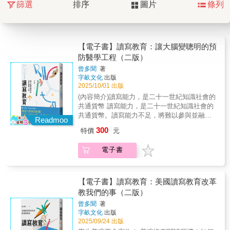
篩選
排序
圖片
條列
【電子書】讀寫教育：讓大腦變聰明的預
防醫學工程（二版）
曾多聞
著
字畝文化
出版
2025/10/01 出版
(內容簡介)讀寫能力，是二十一世紀知識社會的
共通貨幣 讀寫能力，是二十一世紀知識社會的
共通貨幣。讀寫能力不足，將難以參與並融入
Readmoo
這個社會。普及讀寫教育，是社會公平的基
300
特價
元
石，在升學壓力以及屏幕產品圍攻的大環境
下，扭轉讀寫教育所面臨的危機，比以往更為
電子書
迫切。 本書提供美國讀寫教育的現場實作，可
以帶給臺灣諸多觀念上的啟發，重新思考讀寫
教育的價值。──✦──讀寫教育不必等到入學以
後才開始 美國小兒科醫學會指出，親子共讀可
【電子書】讀寫教育：美國讀寫教育改革
以從六個月大開始；美國幼教協會（National
教我們的事（二版）
Associaion of Education for Young Children）
曾多聞
著
指出，寫作練習可以從兩歲開始。讀與寫應該
字畝文化
出版
從小成為生活的一部分，寫作練習也不必很困
2025/09/24 出版
難複雜。例如給寶寶一支蠟筆，讓他們邊聽故