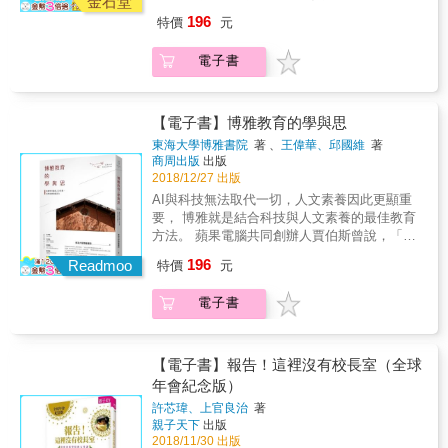
金石堂
單一照顧者就能做到。CARE 強調了集體照顧
學之前，身為父母，我們得先思考清楚「學
技必須和博雅精神結為連理。」暢銷書《達文
幅影響其服務的脆弱兒童和家庭的生活與未來
過多」的教養壞處， 以及提出如何引導孩子進
196
特價
元
中「多方參與」的必要性和管理層的責任，指
歷」二字的意義。很快的將來，二十多歲時拿
西密碼》的作者丹．布朗說過：「博雅教育給
前景。」──Howard Bath，顧問、澳洲北領地
入「深層遊戲」狀態的方法，找回孩子專注
引照顧機構如何讓每位工作者有足夠的安全
到的文憑和證照，只能幫助我們找到第一份工
學生非常多空間去探索自己的熱情與興趣，會
首任兒童事務委員、《照顧轉型的三個支柱》
力、激發創造力。 & {3}& 公開德國幼兒園「無
電子書
感，能去做正確的事。它也不再允許大人迴避
作，後續就得靠自己不斷為自己升級，才能維
比一般人更有創造力。」 臉書創辦人祖克伯也
（Three Pillars of Transforming Care） 合著作
玩具運動」的第一手觀察紀錄！ 從德國幼兒的
系統合作的困難，從委託照顧的政府、立法
持競爭力。 而她現年十五歲的女兒在德國IB學
說：「臉書關乎心理學與社會學的程度，和科
者療癒性的住宿式照顧（Therapeutic
實際反應，證明「玩具極簡」的可能性與必要
者、社區夥伴到機構，以及照顧者和家庭，都
校學到了： ․了解知識的樂趣和意義，主動投
技不相上下。」而哈佛大學自1946年便開始推
Residential Care），其本質是透過生活來學習
性。
有責任營造出正向的生態體系，「讓每個孩子
入學習 ․有系統的學習收集與分析資訊，產出
動博雅教育，究竟博雅教育的重要性何在？ 專
（learning-through-living）。在第三版的
【電子書】博雅教育的學與思
度過美好的一天」。這不但讓我們定位出什麼
自己的論點 ․循序漸進內化邏輯推理和口語表
科或就業導向的教育容易限制住探索知識和思
《CARE模式》中，瑪莎．霍登全面且詳盡描繪
東海大學博雅書院
著 、
王偉華、邱國維
著
是好的對待，也讓每位大人更加認識自己。對
達的能力 ․時常思考「如何應用所學來解決問
考的自由，使我們和社會脫節。 物理能說明蘋
出透過生活學習的概念，如何實踐於現在的兒
商周出版
出版
台灣數千名受安置的孩子，以及他們身邊堅韌
題」 ․探索自我，找到人生的志向：運動管理
果為什麼會從樹上掉下來，卻無法告訴我們存
童與少年照顧工作中：包括從家庭參與的重要
2018/12/27 出版
纏鬥中的大人來說，這都將是一本影響彼此生
這些都是孩子面對未來挑戰時需要具備的能
在的價值、我們能對社會有什麼影響，以及我
性到對創傷的深切認識，再到設計出支持與療
AI與科技無法取代一切，人文素養因此更顯重
命的珍貴指引。【海外迴響】第三版的CARE，
力， 凱若家的經驗，值得每一個關心孩子教育
們與社會的關係。而博雅教育能使我們成為全
癒的空間。本書以直接與吸引人的風格書寫，
要， 博雅就是結合科技與人文素養的最佳教育
為高品質家外安置照顧可以也應該是什麼樣
的家長參考。 ※IB是什麼? International
人。 博雅教育不僅是全人教育，是通識教育，
無論是新入門的兒童與少年工作者，還是經驗
方法。 蘋果電腦共同創辦人賈伯斯曾說，「科
貌，帶出一個引人入勝的視野。瑪莎．霍登基
Baccalaureate國際文憑課程，簡稱IB。它是一
更是菁英教育，培養學生獨立思維、多元視野
豐富的工作者，皆能有所獲益。在這不斷變化
技必須和博雅精神結為連理。」暢銷書《達文
於多年經驗全面檢視研究和實務文獻，為那些
種獨立於各國教育體制之外的學制，其課程制
196
和解決問題的能力， 得以應對科技一日千里的
Readmoo
和挑戰的領域中，我認為本書是一切的基礎。
特價
元
西密碼》的作者丹．布朗說過：「博雅教育給
照顧脆弱孩子及其家庭的工作者，立下了很高
定與教學方法，有別於各國的義務教育。現在
變化與挑戰，擁有不被未來淘汰的軟實力；更
──James K. Whittaker，華盛頓大學查爾斯歐
學生非常多空間去探索自己的熱情與興趣，會
卻實際的標準。如果照顧工作者和組織咀嚼本
全世界超過一百五十個國家都設有IB學校，提
重要的是，和社會有所連結以及促進社會進步
克萊西（Charles O. Cressey）榮譽社會工作教
電子書
比一般人更有創造力。」 臉書創辦人祖克伯也
書中的深刻智慧和實務指引，將大幅影響其服
供3-19歲的學生相當於小學&rarr;中學&rarr;高
的人為目的。 博雅教育就是： 培育學生在知識
授有些方案未能成功幫助孩子和家庭，問題在
說：「臉書關乎心理學與社會學的程度，和科
務的脆弱兒童和家庭的生活與未來前景。」
中的課程，強調國際化與全人教育，重視均衡
上成為一個自由人，而非奴隸。 培養學生自發
於它們迎合那些受僱雇提供服務者以及及提供
技不相上下。」而哈佛大學自1946年便開始推
──Howard Bath，顧問、澳洲北領地首任兒童
發展，鼓勵學生探索自我、獨立思考。 這本書
性的學習與獨立思考。 強化學識在生活上的實
資金的制度的需求。霍登提供一個清晰、詳細
動博雅教育，究竟博雅教育的重要性何在？ 專
【電子書】報告！這裡沒有校長室（全球
事務委員、《照顧轉型的三個支柱》（Three
絕對不是IB學制的「推廣書」，而單純是一個
踐。 博雅教育的原文是Liberal education，可
的論述，闡明如何創造專注於孩子與其家庭需
科或就業導向的教育容易限制住探索知識和思
Pillars of Transforming Care） 合著作者療癒性
年會紀念版）
母親與一個孩子在IB學校生活的點滴紀錄。當
以說成是「自由人的教育」、或「宏通教
求的計畫，以此證明聆聽孩子和家庭的重要
考的自由，使我們和社會脫節。 物理能說明蘋
的住宿式照顧（Therapeutic Residential
中我寫下了身為母親，在孩子受教育過程中面
育」。 這個概念正式出現於羅馬時代，當時指
許芯瑋、上官良治
著
性、拋下成人對挑戰行為的典型懲罰性反應，
果為什麼會從樹上掉下來，卻無法告訴我們存
Care），其本質是透過生活來學習（learning-
對的價值觀衝突、擔憂，與反思，也記錄下女
親子天下
出版
的是「適合於自由人、而非奴隸的教育」。同
同時期待督導、管理者和直接服務的照顧工作
在的價值、我們能對社會有什麼影響，以及我
through-living）。在第三版的《CARE模式》
兒「轉大人」這些年所經歷的故事，以及對她
2018/11/30 出版
時也蘊含著「培養通達智能、而非專門技術」
者，能夠意識到遭受被疏忽、虐待者的邏輯，