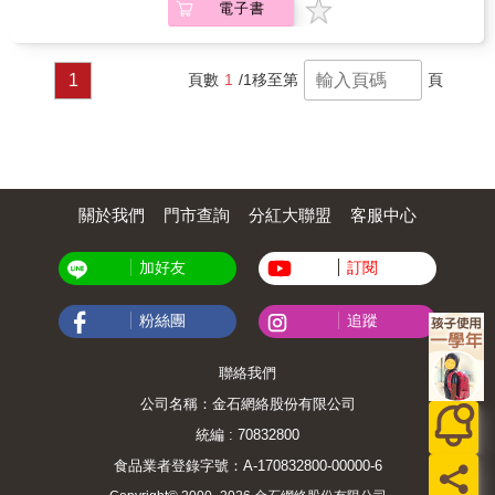
造最有影響力的教學文化、讓學校徹底革新。
電子書
與制度面的差異，提供政策制定者參考 ‧中英雙
環境的舒適、心靈的洗禮、人文的沉澱。北歐
她不藏私地公開如何吸引最有才能教師到校服
語對照，協助跨國收、養家庭跨越語言隔閡，
芬蘭本著「以孩子為中心」的思維，將「美
務；如何帶領學生邁向學習殿堂的巔峰；如何
窺見收養家庭最真實的生命故事 ‧推廣「愛的接
感」教育往下扎根，讓孩子從小多動手做、多
創造出不僅家長滿意，連老師也會愛上的神奇
力賽」理念，附國內專業收出養機構「兒童福
欣賞、多接觸、多感受，自然而然對藝術、音
1
頁數
1
/1
移至第
頁
校園。 這段博士圓夢的感人故事，無論是關心
利聯盟」服務資訊與聯繫方式 & 目標讀者 & ◎
樂與人文產生興趣與欣賞能力；芬蘭更將「美
孩童教育的家長、想提升學生學習力的師長、
對「收養」議題關切，服務於兒童福利體系、
感」貫注在世代子民的日常生活中，讓音樂、
補教業者、教育從業人員，絕不容錯過的必讀
社會工作體系的工作者與政策制定者 ◎ 對收
建築、設計美學成就驚艷世界。這樣的美力教
好書。本書特色一個承受喪夫打擊的女博士
養、出養議題關心的父母、師長與社會大眾，
育，對於整個國家社會、無數子民以及你我孩
一群被看不起的哈林區小孩如何從生活逆境中
或對跨國收養有興趣的文化觀察者
子的影響力，值得你我深思。
力爭上游、成為全美榜首的真實故事一座公辦
民營的普通學校 一群充滿熱忱與理想的老師如
關於我們
門市查詢
分紅大聯盟
客服中心
何讓不被看好的學校 成為連美國總統都親訪的
優質校園她為美國基礎教育立下典範用公立學
校拮据窘迫的資源帶領不被看好的哈林區小孩
加好友
訂閱
突破萬難、登上學習的頂峰《君子雜誌》封她
為全美最傑出人士！《富比世雜誌》盛讚她
粉絲團
追蹤
「為美國全民義務教育設立黃金準則」!美國總
統親赴她的「哈林村學苑」參觀取經、找尋教
育方針！歐普拉稱讚她為深具遠見的教育家！
聯絡我們
親子教育專家洪蘭教授、媒體教母余湘董事
長、金鐘獎最佳主持人謝佳勳誠摯推薦
公司名稱：金石網絡股份有限公司
統編 : 70832800
食品業者登錄字號：A-170832800-00000-6