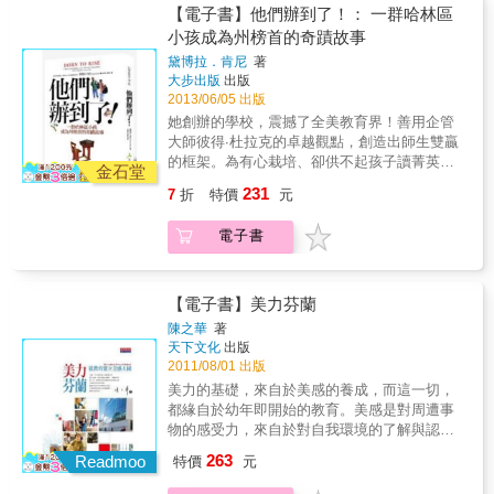
是先進國家，為何還需要國際收養？為什麼我
【電子書】他們辦到了！： 一群哈林區
們仍然無法照顧這群失依的孩子？ & 是什麼
小孩成為州榜首的奇蹟故事
「束縛」了我們，讓我們面對失依孩子時，缺
黛博拉．肯尼
著
乏更開放的收養態度？無條件地愛孩子，真的
大步出版
出版
只能由血緣來決定？不論是為國內、國外天災
2013/06/05 出版
的募款，台灣人的關懷絕對不落人後，總能在
她創辦的學校，震撼了全美教育界！善用企管
最短時間募到巨款，實在很難妄下結論說台灣
大師彼得∙杜拉克的卓越觀點，創造出師生雙贏
人較無愛心。 & 本書作者王美恩投入兒童福利
的框架。為有心栽培、卻供不起孩子讀菁英私
工作近二十年。在十餘年任職兒童福利聯盟期
金石堂
校的家長，點出最容易實踐、最平凡踏實的教
間，除曾參與護送孩童到荷蘭收養家庭外，更
231
7
折
特價
元
育精髓！一九九九年，年輕的黛博拉失去了摯
詳細訪談、記錄了與收養家庭密切互動的過
愛。身為芝麻街集團出版部總裁的她，有崇高
程。藉由五個被荷蘭家庭收養的台灣之子的故
電子書
的社會地位和收入，撫養三個幼兒長大不成問
事，檢視我們到底少了哪些對待兒童的文明態
題。但黛博拉卻毅然決然投入全民義務教育的
度，同時也希望解開文化中對於收養的種種迷
革新。她賭上畢生積蓄、打破教育界的陋習、
思。 & 舉例來說，收養家庭如何啟齒與孩子深
走遍全美知名校園、延攬有熱情的教師，終於
【電子書】美力芬蘭
談「收養」事實？要讓孩子尋根嗎？如何看待
為紐約最不受重視的哈林區，爭取到一所公辦
孩子的「認同」議題？跨國借鏡荷蘭的收養制
陳之華
著
民營學校──她創立了哈林村學苑。哈林村學苑
天下文化
出版
度，我們的社會支援體系還可提供什麼協助，
的入學新生，程度都比一般學生落後好多年。
2011/08/01 出版
幫助收養家庭的特殊孩子？ & 書中不僅有宏觀
但在短短幾年內，他們進步神速到名列紐約州
的跨國制度面探討，更有扣人心弦的生命故
美力的基礎，來自於美感的養成，而這一切，
榜首，所有八年級生在數理和社會學科及閱讀
事，並且進一步引發作者回頭思索，探討「親
都緣自於幼年即開始的教育。美感是對周遭事
能力的表現，均達優秀等級，令人咋舌稱奇。
職」角色的真實涵意。 & 本書特色 & ‧任職兒
物的感受力，來自於對自我環境的了解與認
品格教育更是出色，校園內霸凌事件為零。他
童福利聯盟十餘年的資深實務工作者，近距離
識，來自於聆聽，來自於觀賞，來自於感受，
263
們，究竟是如何辦到的？黛博拉博士在書中分
Readmoo
特價
元
觀察收養家庭與孩子的第一手訪談記錄 ‧跨越台
來自於接觸，來自於體驗。它可以是音樂饗
享她發展十年的教育新見：改變工作環境、創
灣與荷蘭兩地，宏觀思考「收養」議題在文化
宴，也可以是影像與設計感的震撼，更可以是