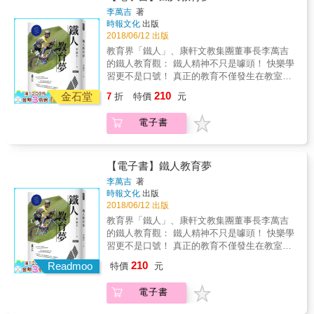
真確影響──自主學習，獨立思考，做一個關心
Design for Change理念帶回臺灣， 更促成了
跑。閱讀最新版的《CARE》，看到來自全球為
了周遭超過800個問題，更引導孩子學習人生最
要性，他們每天在孩子們生活中都產生深遠的
李萬吉
著
與服務社會的公民，展現真正的博雅精神。
DFC全球年會在臺灣盛大舉辦！ 在這所讓知名
孩子付出的許多冠軍們的集體智慧，讓我深受
時報文化
出版
寶貴的課題：「不斷嘗試的自信心」。 在增訂
影響。這版本強調「將家庭納入其中」對於孩
印度電影《三個傻瓜》幕後團隊驚豔、 也吸引
啟發。我很欣慰如今CARE模式不斷擴展，涵括
2018/06/12 出版
改版的【全球年會紀念版】中，作者新增3個河
子持續成長和發展的重要性。這本實務指南將
了美國哈佛大學多元智能之父親臨拜訪的學
至我們與家庭的合作、支持在安置照顧中的孩
濱學校的教育現場故事，臺灣推動DFC的成果
全球超過一百個組織的經驗融入其中，指引你
教育界「鐵人」、康軒文教集團董事長李萬吉
校， 無論是「化知道為做到」、「每個人是老
子等重要工作，以及在組織不同層級實踐時的
與現況外，也更新如何前往河濱學校取經、河
創傷知情照顧的旅程。」──Maria Cristalli，紐
的鐵人教育觀： 鐵人精神不只是噱頭！ 快樂學
師也是學生」， 還是「用親身實踐提升同理
有效方法。最新的版本將持續確保我們能為社
濱學校課程的最新資訊，並收錄河濱學校瑟吉
約希爾賽（Hillside） 董事長兼執行長在已開發
習更不是口號！ 真正的教育不僅發生在教室
心」、「擺脫不合腳教育」的校園日常風景，
區中一些極為脆弱的人，產生最大的影響。與
校長的最新訪談。 本書特色 & ✓✓借鏡國際的
國家中，住宿式照顧已發展為專對有嚴重情緒
裡。 教育，是事業，更是畢生志業。 《鐵人教
210
透過7堂課共18個故事，帶你突破教育框架，看
康乃爾大學的合作關係是我擔任執行長期間的
金石堂
7
折
特價
元
教育創新：給孩子「我做得到」的信心，讓孩
和行為困擾青少年的服務。這不僅是提供他們
育夢》是人稱教育界「鐵人」、康軒文教集團
見孩子的無限潛能！ 本書自2013年首次出版
亮點，我知道我們團隊會為了那些最需要我們
子擁有靠行動解決問題的能力；透過校園現場
安全的空間，也幫助他們透過建立心理韌性來
董事長李萬吉的第一本專欄集結！ 本書精選、
後，DFC的「感受（Feel）、想像（Image）、
的人，熱切且持續努力尋求協同一致性與改
電子書
觀察，提供印度河濱學校的教育理念與做法，
克服挑戰。為了實現這個目標，我們有必要基
收錄李萬吉先生近年來針對教育和時事等相關
實踐（Do）與分享（Share）」四步驟，已默
變。我們都有責任確保每個孩子的生活中都至
為台灣的教育創新帶來不同的思考角度。 & 臺
於厚實的理論和原則，並且以嚴謹的研究整合
議題，在報章專欄所撰寫的文章，全書共分五
默在教育現場掀起一股寧靜革命。歷經多年的
少有一個──用Urie Brofenbrenner的話來說
灣視角的教育觀察：透過印度河濱學校的見學
服務模式，這正是本書所提供的。我們在服務
輯，每輯環繞一個主題展開，書中一百篇短文
臺灣實踐經驗，這套讓孩子產生「我能感」的
──「為孩子瘋狂」的大人。無論何時，這都是
過程，發現如何改變過往習以為常的「不合腳
中很容易辨識出六個CARE原則，但很少見到將
由李萬吉先生親筆撰寫，從升學、教育、運
【電子書】鐵人教育夢
「FIDS方程式」，不僅讓全臺累計超過300位
最重要的事。──Claire Robbs ，澳洲生命無障
的教育」；透過不一樣的教育態度分享，並透
它們完整融合其中的方案。「協同一致性」是
動、日常生活到人生哲理，與讀者分享他從事
李萬吉
著
教師、3600位孩子活用所學知識，用創意解決
礙組織執行長如果有興趣了解執行創傷知情照
過本土工作者的實際推展經驗，讓他山之石能
CARE模式的關鍵詞：孩子和專業實務之間的協
教育工作這麼多年來的所得所思所盼。李董事
時報文化
出版
了周遭超過800個問題，更引導孩子學習人生最
顧的有效策略，本書為如何創造、維繫關懷社
更接本土地氣，。 & ✓校園出發的教育思考：
同一致性、服務的組織文化和孩子日常生活經
長熱愛運動，投入馬拉松和三項鐵人運動多
2018/06/12 出版
寶貴的課題：「不斷嘗試的自信心」。 在增訂
群提供了洞見。瑪莎巧妙點出組織內部不同層
從最真實的校園現場出發，勾勒河濱學校如何
驗的協同一致性。有了CARE模式，專業工作者
年，在書中也將他個人從事這些運動所獲得的
教育界「鐵人」、康軒文教集團董事長李萬吉
改版的【全球年會紀念版】中，作者新增3個河
級如何整合CARE原則。她凸顯專業工作者的重
打破生活與學習的界線，從18個圖文並茂、敘
因為知道自己正在做正確的事，得以面對服務
體悟融入到教育工作中，以淺顯親切的文字，
的鐵人教育觀： 鐵人精神不只是噱頭！ 快樂學
濱學校的教育現場故事，臺灣推動DFC的成果
要性，他們每天在孩子們生活中都產生深遠的
事輕鬆卻寓意深遠的故事中，收斂出7堂值得深
孩子的日常生活壓力。這不僅尊重孩子接受最
談論深刻豐富的「鐵人」教育之道，傳授給讀
習更不是口號！ 真正的教育不僅發生在教室
與現況外，也更新如何前往河濱學校取經、河
影響。這版本強調「將家庭納入其中」對於孩
思的教育經驗，理解讓孩子從「Can I？」到「I
佳照顧的權利，也建立了信任，進而提供更正
者其獨一無二的「鐵人」教育理念和生活哲
裡。 教育，是事業，更是畢生志業。 《鐵人教
濱學校課程的最新資訊，並收錄河濱學校瑟吉
子持續成長和發展的重要性。這本實務指南將
Can！」的創新思維。
向的專業工作經驗和團隊合作感。在以實證為
210
學！ 本書就像是作者在經營教育事業多年和投
Readmoo
特價
元
育夢》是人稱教育界「鐵人」、康軒文教集團
校長的最新訪談。 本書特色 & ✓✓借鏡國際的
全球超過一百個組織的經驗融入其中，指引你
本的模式中工作，有助於為孩子、專業工作者
入鐵人三項運動後的心得分享，字字真切，蘊
董事長李萬吉的第一本專欄集結！ 本書精選、
教育創新：給孩子「我做得到」的信心，讓孩
創傷知情照顧的旅程。」──Maria Cristalli，紐
及組織帶來正向的效應。──Jorge F. Del
含他對教育和運動的熱情，而書中內容就像他
電子書
收錄李萬吉先生近年來針對教育和時事等相關
子擁有靠行動解決問題的能力；透過校園現場
約希爾賽（Hillside） 董事長兼執行長在已開發
Valle，西班牙歐維艾多大學心理社會介入教
在走入耳順之際對教育現場和人生經歷的反
議題，在報章專欄所撰寫的文章，全書共分五
觀察，提供印度河濱學校的教育理念與做法，
國家中，住宿式照顧已發展為專對有嚴重情緒