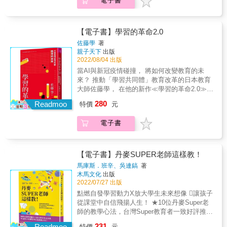
電子書
為孩子提供如何關心自己與他人的典範。然
並非根本的解方， 提供創造性、探究思考與協
大邀請演講。並因首度由華人記者進行全面且
求的策略。這些策略不僅對於安置體系或機構
面向寫作教學法｣與評量標準。 第五章討介紹
而，回到務實的日常陪伴照顧，從第一線照顧
同的學習才是! 教育的發展脫離不了世界經濟、
深入的美國教育探討，他山之石對中文世界深
的工作人員有所助益，其實對於所有與兒少一
如何幫助九到十二年級的生衝刺寫作力，為踏
陪伴者、照顧團隊，到社工督導、機構管理群
國家發展的脈胳， 繼《學習的革命》、《學習
具參考價值，經中方引進發行簡中版。
同生活的成年人來說也同樣重要⋯⋯」陪伴逆
入社會做準備。包括如何指導學生練習寫申請
甚至孩子的原生家庭，到底該怎麼做？如何著
共同體：構想與實踐》後， 佐藤學解析了AI與
【電子書】學習的革命2.0
境兒少，從研究到實務層面，都建議掌握六大
大學的自傳與申請信，以短短五百字充分呈現
手？基本的照顧思維需要有哪些改變？如何才
新冠疫情對世界經濟與國家發展的衝擊，乃至
原則&mdash;&mdash;關係為本：每個孩子，
佐藤學
著
十八年學習成果，以及寫作教學法的最新的發
能讓各方利害關係者彼此合作，「協同一致
於如何影響個人幸福的能力。 他梳理、整合各
親子天下
出版
都值得擁有一位「毫無來由為他們瘋狂著迷」
展。 第六章呈現讀寫教育是個希望工程，可以
的」將孩子福祉置於核心？關心兒少權利福
種最新的教育、經濟研究報告， 並在≪學習的
2022/08/04 出版
的大人！創傷知情：改變對經歷逆境孩子的看
改寫失學者人生。一位住在大城市的美國成人
祉，強化社會安全網，不應只期待第一線社會
革命2.0≫一書中提出未來教育的深遠藍圖──
法，從「你有什麼問題？」轉為「你發生什麼
當AI與新冠疫情碰撞， 將如何改變教育的未
（新移民）想成為卡車司機，卻因識字不夠，
工作者的肉身奉獻；如何從組織制度面著手，
提供我們的下一代創造性、思考探究、協同學
事？」發展焦點：聚焦並幫助遭受逆境創傷的
來？ 推動「學習共同體」教育改革的日本教育
連營業司機證照筆試都無法通過，所幸有社區
協助逆境兒少工作者跨越專業照護的缺口？
習的教育沃土。 佐藤學給台灣教育界的深刻提
孩子，培養得以健康發展與成功學習的挫折復
大師佐藤學， 在他的新作≪學習的革命2.0≫當
圖書館推動成人讀寫教育，改寫失學者的人
《CARE》正是一本提供本土與國際接軌，具備
醒 ➤當心教育的扭曲變形 疫情催生了線上學習
原力。能力中心：聚焦於孩子的優勢，將目光
中提出， 對這一代的孩子們而言，疫情帶來的
生。本章說明社區圖書館如何推動成人讀寫教
系統性關懷架構的實踐指南。誠如台灣全國兒
280
需求，「教育IT企業」大舉進入公共教育系
Readmoo
特價
元
轉向孩子做了哪些事＆哪裡做得很好。家庭參
最大威脅是學習損失， 這將對他們未來的生活
育，在推動過程中遇到什麼挑戰，以及最終達
少安置機構聯盟理事長徐瑜點出：「在台灣，
統， 當把握住教育「大生意」與公共教育的界
與：無論過往如何，持續維繫並強化孩子與家
造成極大的風險! 「生生有平板」的數位化教育
成了什麼成果。──✦── 教養沒有捷徑，讀寫
照顧常被視為一種本能與直覺行為，甚至照顧
線。 ➤數位的階級落差造成的學習損失 全世界
電子書
庭、社區與文化的認同關係是重要的。生態導
並非根本的解方， 提供創造性、探究思考與協
素養的累積是一個漫長的過程。每一位想要幫
的「價值與重要性」也常在經濟效益、成效導
孩子的未來生涯薪資將損失高達17兆美元， 經
向：打造關懷和支持的環境，為孩子提供如何
同的學習才是! 教育的發展脫離不了世界經濟、
助孩子提升讀寫力的您，就從翻開這本書開
向的評估之下被輕賤看待，而這種觀念正是忽
濟能力在後50%的孩子，因為損失學習機會，
關心自己與他人的典範。然而，回到務實的日
國家發展的脈胳， 繼《學習的革命》、《學習
始！思考如何讓讀寫教育自零歲開始，延續終
略了照顧的專業素養和核心理念。 許多工作者
每3人就有1人存在失業風險， 即使有工作，也
常陪伴照顧，從第一線照顧陪伴者、照顧團
共同體：構想與實踐》後， 佐藤學解析了AI與
身。畢竟，閱讀與寫作絕對不只是一門科目，
【電子書】丹麥SUPER老師這樣教！
在無力整理實務智慧、缺乏照顧自信，甚至是
將損失27%-34%的生涯薪資。 ➤線上學習不利
隊，到社工督導、機構管理群甚至孩子的原生
新冠疫情對世界經濟與國家發展的衝擊，乃至
而是一種可以終身攜帶的實用技能。(本書特色)
在社會文化的期待之下，僅能以愛心跨過專業
馬庫斯．班辛、吳連鎬
著
創造性、協同、探究式學習 2015年OECD調
家庭，到底該怎麼做？如何著手？基本的照顧
於如何影響個人幸福的能力。 他梳理、整合各
首度由華人記者進行深入美國教育現場的採
照顧知識的缺口，而《CARE》一書正是為了填
木馬文化
出版
查，不論在閱讀、數學、科學測驗，使用電腦
思維需要有哪些改變？如何才能讓各方利害關
種最新的教育、經濟研究報告， 並在≪學習的
訪，實地訪察美國讀寫教育的操作實況，介紹
2022/07/27 出版
補這一個鴻溝。」【適讀對象】➢ 陪伴逆境兒
學習的時間越長，學力下滑越多。 想用線上課
係者彼此合作，「協同一致的」將孩子福祉置
革命2.0≫一書中提出未來教育的深遠藍圖──
美國從學前、國小、國中、高中到終身教育，
少、脆弱家庭等第一線助人工作者➢ 建立適合
點燃自發學習動力X放大學生未來想像 讓孩子
取代一般實體課，基本上是不可能的。 線上學
於核心？關心兒少權利福祉，強化社會安全
提供我們的下一代創造性、思考探究、協同學
六大學習現場推動、實施讀寫教育的嶄新觀念
兒少身心發展的安置機構、團體家庭與寄養家
從課堂中自信飛揚人生！ ★10位丹麥Super老
習讓學習變成了個人化，但真正的學習，必須
網，不應只期待第一線社會工作者的肉身奉
習的教育沃土。 佐藤學給台灣教育界的深刻提
與做法，有大量研究實證、操作案例，採訪不
庭➢ 須面對脆弱兒少的學校老師、心理師、特
師的教學心法，台灣Super教育者一致好評推
題透過協同合作， 同儕間感受彼此的「不
獻；如何從組織制度面著手，協助逆境兒少工
醒 ➤當心教育的扭曲變形 疫情催生了線上學習
同面向，呈現各個角度的觀察，以及來自教育
教輔導老師等泛教育工作者➢ 助人工作機構的
薦！★ 自發Ｘ互動Ｘ共好，從一間快樂的教室
懂」，進而合作學習。 佐藤學對未來教育的探
作者跨越專業照護的缺口？《CARE》正是一本
231
需求，「教育IT企業」大舉進入公共教育系
Readmoo
現場的真實故事，是家長、教師都需要知道
特價
元