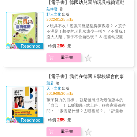
也時常反思的問題。在台灣，照顧常被視為一
立、自信、堅強的教養祕訣。 & 【震撼推薦】
【電子書】德國幼兒園的玩具極簡運動
常經驗中抽絲剝繭，找到與國際標準接軌的機
教育概念改變，就有機會造就出不同的社會與
種本能與直覺行為，甚至照顧的「價值與重要
& 洪蘭：「這本書令我拿起來便放不下來，我
會，進而增強專業自信與底氣，讓照顧者的價
文化。 沒有不樂於學習的孩子，只有願意給孩
莊琳君
著
性」也常在經濟效益、成效導向的評估之下被
全力推薦它！」 & 德國老師最擔心的：從來不
值得以被明確表述。《CARE》一書是良好的導
野人文化
出版
子希望的教育現場； 當我們選擇珍視每一個孩
輕賤看待，而這種觀念正是忽略了照顧的專業
是小孩玩太多、太危險，而是玩不夠！ 德國父
航者，協助照顧者與孩子能夠更安心、更有方
2022/01/25 出版
子，提供適性發展的學習環境， 那麼，每一個
素養和核心理念。 許多工作者在無力整理實務
母最常叮嚀孩子的：不是上課認真聽，而是要
向的同行在照顧與成長的旅途上。透過系統性
人在自己的人生道路上都能成為贏家。 & 如
✓玩具不收！遊戲間總是亂得像戰場？ ✓孩子
智慧、缺乏照顧自信，甚至是在社會文化的期
玩得開心！ 德國孩子的小腦袋裡每天都忙著選
學習，體會照顧服務的核心陳毓文｜臺灣大學
今，台灣教育的改革正在相似道路上努力前
不滿足！想要的玩具永遠少一樣？ ✓不懂玩！
待之下，僅能以愛心跨過專業照顧知識的缺
擇： 「今天要穿哪一套衣服？」「今天玩什麼
社會工作學系教授＆本書審定照顧安置兒少一
進： 以「素養」為核心，倡導「自發‧互動‧共
沒大人陪，孩子不會自己玩？ & 德國幼兒園教
口，而《CARE》一書正是為了填補這一個鴻
好呢？」 「中午要吃什麼？選什麼醬料？」
直都是一項極具挑戰性的任務。儘管學校所教
好」， 期待下一代成為終身學習者，具適應力
學長教你： 買得多不如選得巧！ 玩具愈簡單，
溝。這本書提出了許多一線照顧工作者雖已實
266
「希望媽媽幾點來接我？」 & 【德國幼教現場
Readmoo
特價
元
導的專業知識在實際應用中似乎顯得有些不切
與應變性，開創這塊土地的未來。 而怎樣才能
愈能玩出無限創造力！ & 玩具愈多，孩子未來
踐但未能明確表述的專業照顧概念。透過有系
大震撼！】 從德國幼兒園日常互動對話與小故
實際，但這本實務指南巧妙結合了不同機構的
真正落實「成就每一個孩子」，齊步向美好未
成癮的可能性愈高；玩具極簡，才能啟動孩子
統地介紹如發展焦點、家庭參與、關係基礎、
事， 近距離體驗老師、父母彼此攜手合作 共同
電子書
實務經驗，清晰而有系統地呈現了CARE照顧模
來邁進？ 本書中記述的北國觀察與省思，皆為
的想像超能力！現任德國幼兒園教學長，執教
能力中心、創傷知情和生態導向等核心原則，
落實學前教育理念精神與實踐方法！ & [ 震撼1
式，使得所謂的「理論」變得更加貼近生活、
可照亮教育初心的殷切提醒。 & 芬蘭教育核心
超過15年的經驗大公開，從具體的玩具選購、
CARE不僅為照顧者提供了經驗實踐的支持，也
] 不必寫教案──＞老師首要任務：觀察孩子！
更易於理解。我們需要透過系統性的學習，才
精神 ■「先見林，再見樹」 鼓勵孩子多方嘗
玩法，甚至分享德國最盛行的「無玩具運動」
證明了這些方法是正確且有效的。對於實務工
不是為了讓孩子有興趣學習，才設計遊戲； 而
能夠暫時停下腳步，與孩子一同生活，並深刻
試，先啟發其學習的樂趣，在多元化的漸進式
經驗，一一解惑父母最頭痛的問題： & 【煩惱
【電子書】我們在德國IB學校學會的事
作者而言，這本書不僅是理論的彙編，更是可
是觀察孩子的興趣，滿足他的求知欲望，才能
體會到尊重和關愛孩子的重要性，這才是照顧
教學中，持續鑽研。 ■不做無謂的競逐、排名
1】玩具款式日新月異，到底哪種比較好？ 作
以實際操作的指引。它提供了一個讓照顧者能
凱若
著
熱愛學習！ [ 震撼2 ] 不需管理班級秩序──＞乖
服務的核心。這本書提供了如何與孩子共同生
奉行「以孩子為本」的基本理念，讓孩子依興
者針對0~6歲幼兒發展需求撰寫的「精選玩具選
天下文化
出版
夠兼具科學與人文的理解、實踐照顧工作的架
孩子不吃香！ 允許孩子冒險、哭鬧、不聽話，
活、如何傾聽他們的心聲，並如何回應他們需
趣選擇不同的課程規劃，並依綜合表現評估。
購指南」， 讓家長精準購買不失手&，用好玩
2019/09/30 出版
構，並進一步鼓勵照顧者從日常經驗中抽絲剝
只要設立規則，鼓勵「做到」代替責怪「做
求的策略，這些策略不僅對於安置體系或機構
檢討是為了讓孩子知道改進空間，並為日後成
具刺激嬰幼兒感官發展、 促進1~3歲的手眼協
繭，找到與國際標準接軌的機會，進而增強專
孩子努力的目標， 就是發展成為最佳版本的
錯」的地方， 包容孩子難搞的情緒與個性，但
的工作人員有所助益，其實對於所有與兒少一
長打下基礎。 ■賦予學生自由與信任，學習為
調能力、發展4~6歲的社交技能！ & 【煩惱2】
業自信與底氣，讓照顧者的價值得以被明確表
「自己」！ 108課綱正式上路，很多家長都在
教養原則絕不退讓！ [ 震撼3 ] 不用趕教學進度
同生活的成年人來說也同樣重要，希望所有關
自己作主負責 自由是學習獨立的第一步，習題
孩子看到玩具非買不可，每種玩具都「想
述。《CARE》一書是良好的導航者，協助照顧
問： 「素養是什麼？去哪裡補？」「評量卷哪
──＞學會生活自理比知識更重要！ 不因為趕時
心這個議題的人，都能從閱讀本書中獲得一些
不由老師改正，而是讓孩子在課堂上自行討
要」！ 過量玩具會讓孩子過度依賴物質、將自
者與孩子能夠更安心、更有方向的同行在照顧
裡買？」 「學習歷程是什麼？怎麼下載？」 且
間、嫌麻煩，而剝奪小孩的學習機會， 用鼓勵
寶貴的啟示。不迴避系統合作的困難，讓每個
論、校對，啟動個人的學習動力。 ■沒有資優
285
我價值建立在外在標準，甚至有成癮可能！ 了
Readmoo
特價
元
與成長的旅途上。透過系統性學習，體會照顧
慢！素養＝知識＋能力＋態度， 不是靠補習、
代替糾正，讓孩子保有「我做到了」的成就
孩子度過美好的一天！葉靜倫｜《Right Plus多
班、不突顯資優生 將資源挹注於較弱勢的孩
解德國家長與幼兒園的「惜物」精神與做法，
服務的核心陳毓文｜臺灣大學社會工作學系教
寫評量就可以養成的； 學習歷程無法下載，而
感！ & 【以孩子為主體，德國幼兒教育全方位
多益善》創辦人暨總編輯每個大人都當過孩
子。鼓勵表現較佳的學生協助其他人，落實平
用少量玩具創造豐富童年。 & 【煩惱3】不專
電子書
授＆本書審定照顧安置兒少一直都是一項極具
是要「每學期逐步上傳」。 世界變化越來越
能力養成之道！】 ˙「無玩具日」讓孩子狂動腦
子，但很少大人得跟一群小孩一起長大，其中
等、公正，減少差距，讓群體共好共榮。 ■強
心！一件玩具在手，孩子卻無法專注玩上10分