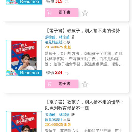
315
Readmoo
特價
元
但沒有幫到孩子，還毀了他們的大好前途 & 不
二聖殿期至坦拿時期，橫跨共七百多年猶太人
能用19世紀的思維，培育21世紀的人才 教育系
的教育史，深入淺出地揭開千年前猶太民族的
電子書
統需要的不是修正微調，而是徹底改變 別再讓
學校制度與教育課綱。 &&& 在斯巴達和早期雅
孩子的天賦，被僵化體制消磨殆盡 & 這是一場
典，教育的主要目標是要造就良好公民；希臘
你我都必須參與、分秒必爭的革命 & 你擔心教
哲學提供的是博雅教育；猶太教育的重點則是
育嗎？我承認我很擔心。 & --Ken Robinson
讓生活符合道德。 &&& 妥拉（律法）包含所有
【電子書】教孩子，別人搶不走的優勢
(肯‧羅賓森，本書作者) & 教育革命，迫在眉
世俗知識，而將知識普及化更一直是猶太人的
張德齡、林琮盛
著
睫，也正在發生！ 讓教育回到最初的原點，讓
烏托邦。教育是終身之事，它等同人生，給予
遠見雜誌社
出版
學校成為學習如何做人和做事的地方。 & 2006
其方向和意義，更支撐猶太人渡過世代的苦
2014/08/25 出版
年在TED發表演講之後 肯‧羅賓森到世界各地
難。 &&& 這套兩千年前猶太人的理想教育觀，
愛孩子，要用對方法， 鼓勵孩子問問題，而非
每個人都問他一樣的問題：我們的教育到底出
不因時代與文化差異而與現代教育有所隔閡，
找標準答案； 帶著孩子動手做，而不是動嘴
了什麼問題？ & 讓學生了解世界和自身的天
值得今天我們仍以分數、排名導向的金字塔教
說； 給孩子機會學習，勝過處處保護。 看以色
份，幫助他們擁有充實的人生， 並成為有熱
育制度所借鑑。
列教育，如何教孩子開創Ａ+的未來！ & 人口
224
情、有生產力的公民，是教育最初，也是最重
Readmoo
特價
元
800萬，國土面積不到台灣2/3的以色列，資源
要的目的。 但現今越來越講求標準化、形式上
缺乏、強敵環伺，為什麼能在過去20年，產生
公平的學校組織， 卻一直與教育的初衷背道而
電子書
10位諾貝爾獎得主？每1800人就有一家新創公
馳。 & 如果我們可以重新規畫理想的教育，我
司？答案是：教育 & 華人與猶太人是世界上兩
們該把它設計成什麼樣子？ 學校裡應該要教什
大最重視教育的民族，然而，由於理念和出發
麼？ 每個人都能為改變教育盡一份力，應該從
點相異，造就出截然不同的學習氛圍。華人父
【電子書】教孩子，別人搶不走的優勢：
哪兒開始？ & 無論科技如何進步，「學校」仍
母通常會以「愛」之名，要孩子多聽少說，較
以色列教育就是不一樣
然會是最重要的學習場所。 為了不讓標準化思
少跟他們講道理、傾聽兒女內心想法。 & 然
維的教育系統成為學習的阻礙， 為了讓下一代
張德齡、林琮盛
著
而，以色列父母從小鼓勵孩子問問題，而不是
遠見雜誌社
出版
的天賦得以自由發揮， 肯‧羅賓森帶我們一同重
找答案；鼓勵孩子動手做，而不是動嘴說；他
2014/08/25 出版
新思考學校應該如何運作， 巡禮世界各國成功
們也鼓勵孩子犯錯，會稱讚失敗的孩子「太棒
案例、建立大家對不同教育制度的信心。 為這
愛孩子，要用對方法， 鼓勵孩子問問題，而非