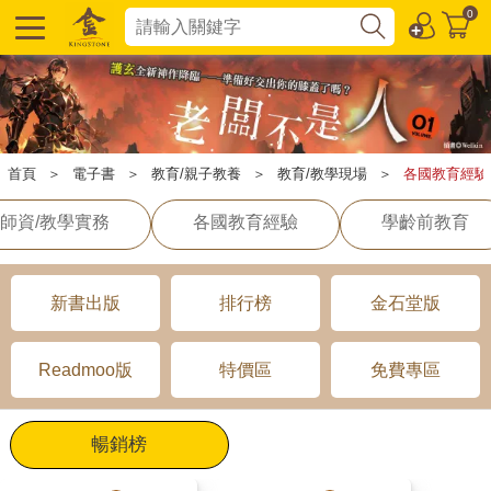
0
首頁
＞
電子書
＞
教育/親子教養
＞
教育/教學現場
＞
各國教育經驗
師資/教學實務
各國教育經驗
學齡前教育
新書出版
排行榜
金石堂版
Readmoo版
特價區
免費專區
暢銷榜