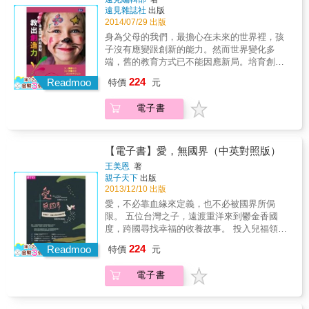
培育最好人才的機會?不同階段的學童創造力可
遠見雜誌社
出版
以被教出來嗎? 弄清楚身為家長常犯的七大迷
2014/07/29 出版
思，小心七大錯誤觀念扼殺孩子的想法，只要
身為父母的我們，最擔心在未來的世界裡，孩
把握五大原則，原來孩子可以輕輕鬆鬆擁有創
子沒有應變跟創新的能力。然而世界變化多
造力!
端，舊的教育方式已不能因應新局。培育創造
力，將是下一代競爭力的起跑 點。本書編輯群
224
Readmoo
特價
元
遠赴英國、芬蘭，透過實地考察、名人採訪，
記錄二個國家與眾不同的創造力教育方式，同
電子書
時也深入台灣各地，整理出創造力養成的五大
原則，點出 家長常陷入的七大迷思及創造力七
大殺手，透過不同階段的個案分享及檢視，讓
你的孩子可以被教出創造力! 創造力是未來時代
【電子書】愛，無國界（中英對照版）
的新公民權，沒有資優班的設計，是否會失去
王美恩
著
培育最好人才的機會?不同階段的學童創造力可
親子天下
出版
以被教出來嗎? 弄清楚身為家長常犯的七大迷
2013/12/10 出版
思，小心七大錯誤觀念扼殺孩子的想法，只要
愛，不必靠血緣來定義，也不必被國界所侷
把握五大原則，原來孩子可以輕輕鬆鬆擁有創
限。 五位台灣之子，遠渡重洋來到鬱金香國
造力!
度，跨國尋找幸福的收養故事。 投入兒福領域
近二十年的資深工作者、前兒童福利聯盟副執
224
Readmoo
特價
元
行長與知識長王美恩， 從台灣到荷蘭，探訪原
生家庭、收養父母與孩子的心路歷程，重新思
電子書
索「親職」的真實涵意。 & 每年，有將近兩百
個等不到家庭收養的台灣之子，只好遠渡重
洋，到國外落地扎根，尋找幸福。台灣看起來