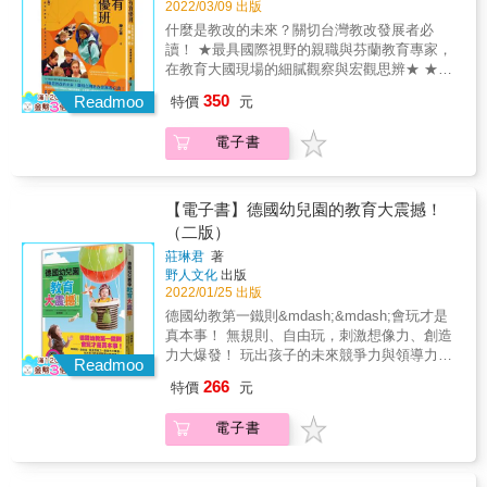
顧兒少本身就難，照顧育幼院兒少更是。來到
與學習 不讓家庭背景、城鄉差距影響學習成就
2022/03/09 出版
構」。註2：在台灣，每一萬位兒少中僅有8位
成就，同時尊重教學的專業與自主，讓師生、
育幼院成長的生命都有特別苦澀的來時路，苦
增進學生、家長、教師與學校之間的互信 研究
是生活在育幼院裡。他們是社會上的少數，特
家長與主管機關一起為教育負責，以及因應個
什麼是教改的未來？關切台灣教改發展者必
澀的來時路讓他們普遍面臨特別艱鉅的生命課
導向型師資培育 以教師的責任心、專業性與合
別辛苦而堅忍的少數。跨越愛心與直覺，看見
人與社會的變動需求，做出整合各個公部門的
讀！ ★最具國際視野的親職與芬蘭教育專家，
題，例如性創傷、童年創傷、發展障礙、對立
作網路，取代競爭式的績效責任制 與經濟、就
專業照顧的價值徐瑜｜陳綢兒少家園主任，台
永續調整。 芬蘭的成功之道，正好讓全球教育
在教育大國現場的細膩觀察與宏觀思辨★ ★國
反抗等，而陪著這些兒少面對生命課題的育幼
業、社會政策相輔相成的教育政策，一同追求
灣全國兒少安置機構聯盟理事長在兒少安置機
學者重新思考教改的目的與方法；芬蘭此際面
際視角‧對映在地，引領台灣新世紀教育思潮之
院照顧者卻面臨職場的三高挑戰：高危機、高
350
社會共好 & 芬蘭的教改歷程絕非一帆風順。它
Readmoo
特價
元
構中，我們到底應該提供怎樣的照顧？而這些
臨的各式挑戰與困境、因應策略，更值得眾人
代表作★ & 社會與文化的區隔與差異，關鍵根
壓力、高離職率。這個現實解釋了一個說法：
的特殊之處，就在於關鍵的變革，都是由危機
照顧應該要如何被實踐？這是我即使已經投身
加以借鏡，從中找到解方。 &
源在於：教育「概念」的不同。 & ★誠品選
育幼院的孩子好可愛、好可憐或好可惡，而育
引發，芬蘭因而打造出具有創意、彈性的教育
電子書
兒少工作多年，也時常反思的問題。 在台灣，
書、蟬聯誠品暢銷書榜十八週 ★博客來年度百
幼院的照顧者都好有愛。這是個疼惜的說法，
體系，更藉此成功通過新冠肺炎的壓力測試。
照顧常被視為一種本能與直覺行為，甚至照顧
大暢銷書 ★芬蘭最大報《赫爾辛基日報》獨家
卻也忽視了孩子需要我們先尊重他的苦難，進
薩爾博格於任職國家教育委員會期間，親炙教
的「價值與重要性」也常在經濟效益、成效導
專訪滿版報導 & 二十一世紀的孩子，處於變幻
而引導他走一段，同時也忽視了照顧者需要的
改第一現場，使以往表現平庸的芬蘭教育體
向的評估之下被輕賤看待，而這種觀念正是忽
莫測的世界浪潮中，更需一生受用的學習力。
【電子書】德國幼兒園的教育大震撼！
情感支持與專業指引。期待這本書，能讓更多
系，在短短的時間內一躍成為全球教育典範。
略了照顧的專業素養和核心理念。 許多工作者
當各國學生多為課業排名而競逐、焦慮，芬蘭
（二版）
人理解兒少照顧工作的不易與價值，更相信本
身為深諳教學理論與實務的教育學者，他點出
在無力整理實務智慧、缺乏照顧自信，甚至是
選擇回歸最根本的人性思維， 以孩子為本，無
書能替各領域的兒少教育工作者帶來深刻的理
芬蘭教育之所以卓越，就在於堅持為每個人提
莊琳君
著
在社會文化的期待之下，僅能以愛心跨過專業
能力分班、課程時數少、課業壓力小， 卻能在
解、決策的依據，以及迷茫時的安慰。願有一
野人文化
出版
供平等的教育機會，進而都能取得優秀的學習
照顧知識的缺口，而《CARE》一書正是為了填
國際學生能力評量計畫（PISA）中屢創佳績，
2022/01/25 出版
天育幼院的孩子，都因為擁有更優質的照顧，
成就，同時尊重教學的專業與自主，讓師生、
補這一個鴻溝。這本書提出了許多一線照顧工
以教育立足世界。 & 這舉世艷羨的成就絕非一
而蛻變成更好的自己。註1：育幼院是通俗的名
家長與主管機關一起為教育負責，以及因應個
德國幼教第一鐵則&mdash;&mdash;會玩才是
作者雖已實踐但未能明確表述的專業照顧概
蹴可幾， 而是走過五十年的教改風雨路，方有
稱，其正式名稱是「兒少安置機構」。註2：在
人與社會的變動需求，做出整合各個公部門的
真本事！ 無規則、自由玩，刺激想像力、創造
念。透過有系統地介紹如發展焦點、家庭參
如今的纍纍碩果。 在芬蘭，整套教育體制的核
台灣，每一萬位兒少中僅有8位是生活在育幼院
永續調整。 芬蘭的成功之道，正好讓全球教育
力大爆發！ 玩出孩子的未來競爭力與領導力！
與、關係基礎、能力中心、創傷知情和生態導
心思維是「先見林，再見樹」， 就制度面選擇
Readmoo
裡。他們是社會上的少數，特別辛苦而堅忍的
學者重新思考教改的目的與方法；芬蘭此際面
& ★隨書贈｛德國幼兒園一日作息＆教育觀察
向等核心原則，CARE不僅為照顧者提供了經驗
以更多元、更人性化的模式，為教育者也為孩
266
特價
元
少數。跨越愛心與直覺，看見專業照顧的價值
臨的各式挑戰與困境、因應策略，更值得眾人
表｝★ ★博客來暢銷書 & 具備15年幼教資歷、
實踐的支持，也證明了這些方法是正確且有效
子放寬眼界， 以不躁進、不功利的軸心，試圖
徐瑜｜陳綢兒少家園主任，台灣全國兒少安置
加以借鏡，從中找到解方。 &
德國幼兒園教學長在教育現場的第一手觀察，
的。對於實務工作者而言，這本書不僅是理論
激發孩子的學習興趣， 在孩子心中播下日後深
電子書
機構聯盟理事長在兒少安置機構中，我們到底
帶領讀者深入了解德國人理性溝通、回應生命
的彙編，更是可以實際操作的指引。它提供了
入學習、終身學習的種子。 & 芬蘭經驗讓我們
應該提供怎樣的照顧？而這些照顧應該要如何
發展需求的教育方式！ 從幼兒園的課程紀錄以
一個讓照顧者能夠兼具科學與人文的理解、實
知道：教育不只是口號， 而是一個社會的核心
被實踐？這是我即使已經投身兒少工作多年，
及與孩子的互動過程， 掌握養成德國孩子獨
踐照顧工作的架構，並進一步鼓勵照顧者從日
精神，一個國家得以扎根、繁盛的根基。 只要