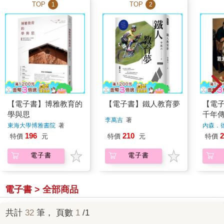
TOP
TOP
1
2
【電子書】博雅教育的
【電子書】鐵人教育夢
【電
學與思
千年
李萬吉
著
東海大學博雅書院
著
內森．
196
210
2
特價
元
特價
元
特價
電子書
電子書
電子書 > 全部商品
共計
32
筆， 頁數
1
/1