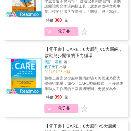
學生普遍不會寫作！ 普遍沒有閱讀習慣！如何
事邊塗鴉，培養「把想法形諸紙張」的意識，
讓閱讀與寫作這兩樣工具，成為達成學業與事
就是最早的寫作練習。──✦──讀與寫，能讓大
業目標的利器？在臺灣，「閱讀」與「寫作」
腦變聰明！愈早開始愈好 美國國民教育為十三
Readmoo
一直不是「正式課程」，而是「外掛」於國語
年，從Kindergarten開始，通常簡寫為K，相當
300
特價
元
文領域。少了讀寫這堂課，其結果是：學生普
於臺灣學制中的幼兒園大班。各州學制稍有不
遍不會寫作，普遍沒有閱讀習慣！然而，「閱
同，小學通常是一到五年級、中學是六到八年
電子書
讀」、「寫作」這兩樣工具，是達成學業與事
級、高中是九到十二年級。因此本書的「學
業目標的利器，也是重要素養與基本能力。倘
前」是指五歲以下，「小學中低年級」是K到二
若閱讀與寫作在體制教育內的位階是可有可
年級，「小學中高年級」是三到五年級，「中
無、彈性實施，年輕世代如何能擁有這兩項重
【電子書】CARE：6大原則Ｘ5大層級，
學」是六到八年級，「高中」是九到十二年
要的能力？二十一世紀需要怎樣的讀寫教育？
啟動兒少關懷的正向循環
級，「大學」及「成人教育」則與臺灣相同。
本書介紹美國進入二十一世紀後所推動的讀寫
這六個階段，都各有適齡的讀寫教育方案與目
瑪莎．霍登
著
教育改革措施與成效，提供他山之石作為借
標。本書以年齡段劃分為六章，逐章介紹這六
親子天下
出版
鏡。內容重點如下：✦讀寫為什麼重要？✦歷年
個階段的真實現場： 第一章介紹零歲到學前的
2024/07/25 出版
對於讀寫教育的研究有何重要發現？✦「寫得
讀寫教育，說明讀寫教育應該儘早開始。雖然
彙整上百家兒少服務機構經驗Ｘ美國康乃爾大
好」一定讀得好，但「讀得好」卻不代表寫得
親子共讀日漸普及，但幼兒閱讀力差距仍然存
學學術能量，如今「CARE照顧模式」不僅是專
好。✦美國國家寫作計畫強調的「寫作過程」
在，本章展示了弭平差距的實際做法。例如，
業助人工作者的日常實踐守則，更發展為全球
究竟是指什麼？✦一堂成功的閱讀課或寫作
Readmoo
紐約一群兒科醫師，對帶幼兒來看診的高風險
具指標性的家外照顧認證流程。獻給助人工作
課，具備哪些條件？✦讀寫如何幫助進行批判
390
特價
元
家庭，除了指導家長理解嬰幼兒發展指標，也
者的增能寶典，6大原則Ｘ5大層級，有效支持
性思考？✦如何進行跨科際的讀寫訓練？✦什麼
請家長與孩子一起閱讀，增進親密互動。經過
逆境兒少走過生命中最艱困的時刻！面對原生
樣的專業訓練，能幫助教師成功進行讀寫教
電子書
評估，參加「閱讀療法」的孩子，比沒有參加
家庭失能的逆境孩子，要如何創造「以生命改
學？✦全校性的讀寫教育計畫，應該是什麼樣
的孩子，有更好的學習力與專注力，出現分離
變生命」的有利條件？面對從生命早期便遭遇
子？✦如何合理的評鑑學生的讀寫能力？
焦慮、過動、暴力的比例也最低。研究顯示，
變故、照顧疏忽或受虐的孩子，如何為他們打
──✦──進入二十一世紀的美國中小學校，掀起
閱讀是零歲開始讓大腦變聰明的最佳預防醫
造一處足以撫平傷痛，重新建立信任關係，進
【電子書】CARE：6大原則×5大層級，
一波讀寫教育改革浪潮。首先，上位政策體認
學。 第二章進一步綜合相關研究，探討讀寫教
而找回自身價值感的處所？一本經過上百家兒