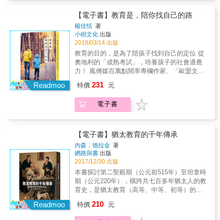
授、兒童與家庭研究集團主任
思，也是在為他下一個階段的夢想與挑戰所做
輯，每輯環繞一個主題展開，書中一百篇短文
為台灣的教育創新帶來不同的思考角度。 & 臺
和行為困擾青少年的服務。這不僅是提供他們
的思考和準備，如同他在書中所寫道，「面對
由李萬吉先生親筆撰寫，從升學、教育、運
灣視角的教育觀察：透過印度河濱學校的見學
【電子書】教育是，陪你找自己的路
安全的空間，也幫助他們透過建立心理韌性來
一次又一次的挑戰，越是能做好準備，提升自
動、日常生活到人生哲理，與讀者分享他從事
過程，發現如何改變過往習以為常的「不合腳
克服挑戰。為了實現這個目標，我們有必要基
楊佳恬
著
己的實力，就越能從容以對。這是在基本不過
教育工作這麼多年來的所得所思所盼。李董事
的教育」；透過不一樣的教育態度分享，並透
於厚實的理論和原則，並且以嚴謹的研究整合
小樹文化
出版
的道理，鐵人三項如此，學習工作如此，人生
長熱愛運動，投入馬拉松和三項鐵人運動多
過本土工作者的實際推展經驗，讓他山之石能
服務模式，這正是本書所提供的。我們在服務
2018/03/14 出版
亦如此。」 本書特色 ☆康軒集團董事長李萬吉
年，在書中也將他個人從事這些運動所獲得的
更接本土地氣，。 & ✓校園出發的教育思考：
中很容易辨識出六個CARE原則，但很少見到將
教育的目的，是為了陪孩子找到自己的定位 從
先生第一本專欄文章精選集結，全書收錄一百
體悟融入到教育工作中，以淺顯親切的文字，
從最真實的校園現場出發，勾勒河濱學校如何
它們完整融合其中的方案。「協同一致性」是
奧地利的「成熟考試」，培養孩子的社會適應
篇精彩短文！ ☆教育界鐵人現身說法，闡述運
談論深刻豐富的「鐵人」教育之道，傳授給讀
打破生活與學習的界線，從18個圖文並茂、敘
CARE模式的關鍵詞：孩子和專業實務之間的協
力！ 風傳媒百萬點閱率專欄作家、「歐盟文化
動、教育與人生的鐵人教育理念！ ☆寓經營教
者其獨一無二的「鐵人」教育理念和生活哲
事輕鬆卻寓意深遠的故事中，收斂出7堂值得深
同一致性、服務的組織文化和孩子日常生活經
親善大使」的奧地利教育大震撼 台灣這麼想：
育事業和從事各項運動的心得於字裡行間，篇
231
學！ 本書就像是作者在經營教育事業多年和投
Readmoo
思的教育經驗，理解讓孩子從「Can I？」到「I
特價
元
驗的協同一致性。有了CARE模式，專業工作者
教育就是培養孩子擁有高學歷，出社會才可以
篇蘊含他對教育和生活的關切與深意！
入鐵人三項運動後的心得分享，字字真切，蘊
Can！」的創新思維。
因為知道自己正在做正確的事，得以面對服務
找到好工作！ 奧地利這麼說：教育是，陪孩子
含他對教育和運動的熱情，而書中內容就像他
孩子的日常生活壓力。這不僅尊重孩子接受最
電子書
找到自己的定位，成為一個成熟、獨立、自信
在走入耳順之際對教育現場和人生經歷的反
佳照顧的權利，也建立了信任，進而提供更正
的大人！ 教育的目的是什麼？ 當我們開始思
思，也是在為他下一個階段的夢想與挑戰所做
向的專業工作經驗和團隊合作感。在以實證為
考，就是找到「教育」方向的明燈。 而奧地利
的思考和準備，如同他在書中所寫道，「面對
本的模式中工作，有助於為孩子、專業工作者
教育，找到的他們自己的答案──教育是，陪你
【電子書】猶太教育的千年傳承
一次又一次的挑戰，越是能做好準備，提升自
及組織帶來正向的效應。──Jorge F. Del
找自己的路！ 奧地利教育大震撼： 1. 全錯的考
內森．德拉金
著
己的實力，就越能從容以對。這是在基本不過
Valle，西班牙歐維艾多大學心理社會介入教
卷也可以得一百分？ 【奧地利教育重點】 只要
網路與書
出版
的道理，鐵人三項如此，學習工作如此，人生
授、兒童與家庭研究集團主任
有獨特的解題思維，就算答案錯誤，奧地利老
2017/12/30 出版
亦如此。」 本書特色 ☆康軒集團董事長李萬吉
師也會給分。 2. 辛苦背下全部的課文，奧地利
本書探討第二聖殿期（公元前515年）至坦拿時
先生第一本專欄文章精選集結，全書收錄一百
老師卻不買帳？ 【奧地利教育重點】 考試不是
期（公元220年），橫跨共七百多年猶太人的教
篇精彩短文！ ☆教育界鐵人現身說法，闡述運
照本宣科，而是當自己消化、理解後，用自己
育史，是猶太教育（高等、中等、初等）的形
動、教育與人生的鐵人教育理念！ ☆寓經營教
的話說，才是真正的學習。 3. 考試成績不理
成、發展與演變的重要時期。 當時由巴比倫重
育事業和從事各項運動的心得於字裡行間，篇
210
想，學期總成績也可以得高分？ 【奧地利教育
Readmoo
特價
元
返耶路撒冷的猶太人，是個十分弱小的民族，
篇蘊含他對教育和生活的關切與深意！
重點】 除了考試，更重要的是平時的表現，只
能保護他們存活下去的不是什麼武器、城堡，