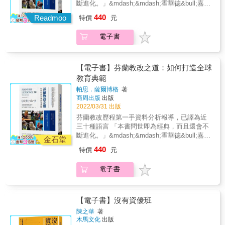
好好長大，是需要被支持的。帶著這份體會，
斷進化。」&mdash;&mdash;霍華德&bull;嘉納
熱忱，點燃學生對學習的愛！ 用一疊紙將複利
感官能力&hellip;&hellip;培養孩子成長必備軟實
靜倫｜多多益善Right Plus總編輯顧瑜君｜五味
嗎？
我在推對「萬8計劃：育幼院照顧者招募培育計
& 2013格魯邁爾獎 The Grawemeyer Award
具現化、探索汽車廣告的標榜內容可不可能做
440
力。 & 《華德福經典遊戲書》運用清晰的圖
屋創辦人、東華大學教授【國內社福領域重量
Readmoo
特價
元
畫」（註2），期盼集結更多願意投身育幼院工
2016樂高獎& LEGO Prize & 學習興趣低落、
到； 帶進真實生活的課堂，也帶來正面的學習
像、實用的活動分享，並且讓讀者與回憶對
級意見領袖，衷心推薦】接住逆境兒少的陪伴
作的夥伴，並給予這些夥伴更充分的支持。而
閱讀能力低下、教育預算縮減， 各國教育制度
經驗，給予孩子成就感。 ◆不畏外語──只要學
話，勾勒出孩子的遊戲。作者慷慨提供超過230
指南文國士｜社團法人台灣蛻變方成事協會創
電子書
這本書系統性且完整地提供如何理解、接住育
都無法甩開的魔咒，也同樣降臨在全球典範芬
生有興趣，即使是電玩，也鼓勵他們侃侃而
個經典遊戲規畫，並且依照孩子年齡層，讓不
辦人因為父母受思覺失調症所苦而無力照顧
幼院兒少（或各式逆境兒少）的指南，引出一
蘭。 新冠肺炎肆虐，更使得學校難以兼顧學生
談！ 「雄火龍」的英文怎麼說？「戰灰」又是
論老師、家長、共學團體、教育者
我，我年幼時曾在育幼院（註1）生活，那時候
條實證為本的前行方向。 這份指南很重要，因
的健康安全與學習進度。 芬蘭教育的下一步該
什麼？ 以熱情為動力，實際活用「語言肌
&hellip;&hellip;都能根據孩子的成長狀態，提供
常埋怨：「你們這些大人總叫我要感恩，奇怪
為照顧兒少本身就難，照顧育幼院兒少更是。
怎麼走，它還有值得借鏡之處嗎？ 以下並非空
肉」，學英文可以自在又快樂！ ◆放眼國際──
【電子書】芬蘭教改之道：如何打造全球
最完善、合適的遊戲。 & 這不只是一本提供遊
住在育幼院又不是我選的，再說你們根本不知
來到育幼院成長的生命都有特別苦澀的來時
洞的口號，而是芬蘭教改的實際成就 最低程度
上一堂全球公民課，立足世界，展望未來。 學
教育典範
戲規劃的書籍，更是讓所有大人小孩，都能尋
道住在這有多麻煩、多痛苦！感恩
路，苦澀的來時路讓他們普遍面臨特別艱鉅的
的測驗 重視玩樂激發的求知好奇心 學生主動參
習各國姊妹校的政治與風土民情，身處外國克
回生活中歇息、暫停的那枚生命休止符。 &&&
&hellip;&hellip;那送你住啊！」好多年之後，同
帕思．薩爾博格
著
生命課題，例如性創傷、童年創傷、發展障
與學習 不讓家庭背景、城鄉差距影響學習成就
服語言障礙與異文化衝擊。 國際視野融入日
商周出版
出版
【本書重點】 1. 依照孩子年齡發展，循序漸進
樣是育幼院的場景角色易位，我擔任了照顧者4
礙、對立反抗等，而陪著這些兒少面對生命課
增進學生、家長、教師與學校之間的互信 研究
常，培養孩子成為有能力為世界帶來改變的
2022/03/31 出版
提供家長、老師233個華德福經典遊戲。 2. 身
年，這才體會日常照顧不像白雪公主與7個小矮
題的育幼院照顧者卻面臨職場的三高挑戰：高
導向型師資培育 以教師的責任心、專業性與合
人！ ◆公民素養──學校就是社會的縮影，從桌
體大小肌肉運用、團隊合作、創造力、想像
人那般浪漫愜意，照顧工作是有怨無悔的陪
芬蘭教改歷程第一手資料分析報導，已譯為近
危機、高壓力、高離職率。 這個現實解釋了一
作網路，取代競爭式的績效責任制 與經濟、就
遊到參與學生組織，讓孩子玩真的。 向校方請
力，華德福經典遊戲全解讀。 3. 清晰、簡單的
伴。我捫心自問無數次「到底怎麼做才是孩子
三十種語言 「本書問世即為經典，而且還會不
個說法：育幼院的孩子好可愛、好可憐或好可
業、社會政策相輔相成的教育政策，一同追求
願巧克力牛奶回歸、安裝新的冷水系統
遊戲規則，在家也能輕鬆與孩子一同玩耍。 4.
需要的？什麼是所謂的『為他好』？」這兩段
斷進化。」&mdash;&mdash;霍華德&bull;嘉納
惡，而育幼院的照顧者都好有愛。這是個疼惜
社會共好 & 芬蘭的教改歷程絕非一帆風順。它
金石堂
&hellip;&hellip; 想讓孩子獨立、負責任、培養
附有年齡分類索引，讓你輕鬆、快速，查詢適
跟育幼院有關的經驗，讓我深感一個孩子要能
& 2013格魯邁爾獎 The Grawemeyer Award
的說法，卻也忽視了孩子需要我們先尊重他的
的特殊之處，就在於關鍵的變革，都是由危機
有同理心？放手讓他們思辨、行動，學會當好
440
特價
元
合孩子的遊戲。
好好長大，是需要運氣的；而照顧孩子好好長
2016樂高獎& LEGO Prize & 學習興趣低落、
苦難，進而引導他走一段，同時也忽視了照顧
引發，芬蘭因而打造出具有創意、彈性的教育
公民！ &
大，是需要被支持的。帶著這份體會，我在推
閱讀能力低下、教育預算縮減， 各國教育制度
者需要的情感支持與專業指引。 期待這本書，
體系，更藉此成功通過新冠肺炎的壓力測試。
電子書
對「萬8計劃：育幼院照顧者招募培育計畫」
都無法甩開的魔咒，也同樣降臨在全球典範芬
能讓更多人理解兒少照顧工作的不易與價值，
薩爾博格於任職國家教育委員會期間，親炙教
（註2），期盼集結更多願意投身育幼院工作的
蘭。 新冠肺炎肆虐，更使得學校難以兼顧學生
更相信本書能替各領域的兒少教育工作者帶來
改第一現場，使以往表現平庸的芬蘭教育體
夥伴，並給予這些夥伴更充分的支持。而這本
的健康安全與學習進度。 芬蘭教育的下一步該
深刻的理解、決策的依據，以及迷茫時的安
系，在短短的時間內一躍成為全球教育典範。
書系統性且完整地提供如何理解、接住育幼院
怎麼走，它還有值得借鏡之處嗎？ 以下並非空
【電子書】沒有資優班
慰。 願有一天育幼院的孩子，都因為擁有更優
身為深諳教學理論與實務的教育學者，他點出
兒少（或各式逆境兒少）的指南，引出一條實
洞的口號，而是芬蘭教改的實際成就 最低程度
質的照顧，而蛻變成更好的自己。註1：育幼院
芬蘭教育之所以卓越，就在於堅持為每個人提
陳之華
著
證為本的前行方向。這份指南很重要，因為照
的測驗 重視玩樂激發的求知好奇心 學生主動參
是通俗的名稱，其正式名稱是「兒少安置機
木馬文化
出版
供平等的教育機會，進而都能取得優秀的學習