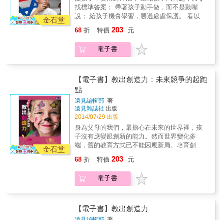
了」。 & 從家庭教育啟蒙，到學校教育的培
場已經啟動、你我都應參與的教育革命，提出
找標準答案； 帶著孩子動手做，而不是動嘴
養、國家社會的栽培，都願意在孩子成長階
明確的建議。
說； 給孩子機會學習，勝過處處保護。 看以色
段，給與時間、空間，耐心等待。讓孩子從摸
金石堂
列教育，如何教孩子開創Ａ+的未來！ & 人口
索中，找到自發性的學習熱情，以及獨立思考
203
68
折
特價
元
800萬，國土面積不到台灣2/3的以色列，資源
的能力，成為終身受用的人生財富，更是別人
缺乏、強敵環伺，為什麼能在過去20年，產生
搶不走的競爭優勢！
電子書
10位諾貝爾獎得主？每1800人就有一家新創公
司？答案是：教育 & 華人與猶太人是世界上兩
大最重視教育的民族，然而，由於理念和出發
點相異，造就出截然不同的學習氛圍。華人父
【電子書】教出創造力：未來競爭的起跑
母通常會以「愛」之名，要孩子多聽少說，較
點
少跟他們講道理、傾聽兒女內心想法。 & 然
遠見編輯部
著
而，以色列父母從小鼓勵孩子問問題，而不是
遠見雜誌社
出版
找答案；鼓勵孩子動手做，而不是動嘴說；他
2014/07/29 出版
們也鼓勵孩子犯錯，會稱讚失敗的孩子「太棒
身為父母的我們，最擔心在未來的世界裡，孩
了」。 & 從家庭教育啟蒙，到學校教育的培
子沒有應變跟創新的能力。然而世界變化多
養、國家社會的栽培，都願意在孩子成長階
端，舊的教育方式已不能因應新局。培育創造
段，給與時間、空間，耐心等待。讓孩子從摸
金石堂
力，將是下一代競爭力的起跑 點。本書編輯群
索中，找到自發性的學習熱情，以及獨立思考
203
68
折
特價
元
遠赴英國、芬蘭，透過實地考察、名人採訪，
的能力，成為終身受用的人生財富，更是別人
記錄二個國家與眾不同的創造力教育方式，同
搶不走的競爭優勢！
電子書
時也深入台灣各地，整理出創造力養成的五大
原則，點出 家長常陷入的七大迷思及創造力七
大殺手，透過不同階段的個案分享及檢視，讓
你的孩子可以被教出創造力! 創造力是未來時代
【電子書】教出創造力
的新公民權，沒有資優班的設計，是否會失去
遠見編輯部
著