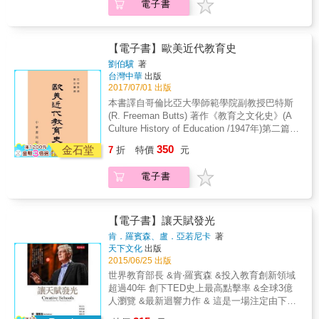
要平時多回答老師的問題，準時完成作業，就
電子書
而是他們的精神生活、傳統習俗和律法，教育
算考試成績不理想，也可以有好的學期成績。
成為猶太民族的救贖。猶太教育的重點並非如
4. 70％以上的奧地利學生不選高中、大學，而
現代的體制般放在追求知識上，其本質是人格
是技職與學徒制？ 【奧地利教育重點】 對奧地
教育，關注於對妥拉（律法）的學習與遵守
【電子書】歐美近代教育史
利人來說，只要是你要的，不論念書或是提早
&mdash;&mdash;孩童需要學習天文學，為的
劉伯驥
著
就職，教育體制都會在背後支持你。 5. 16歲也
是理解猶太曆法；學習植物學、動物學、生理
台灣中華
出版
可以念奧地利大學？ 【奧地利教育重點】 只要
學、衛生與醫藥相關的知識，以配合猶太人的
2017/07/01 出版
你有能力與天賦，不需要念高中也可以上大
飲食禁忌。他們將跨領域的世俗知識整合進妥
本書譯自哥倫比亞大學師範學院副教授巴特斯
學，因為，念書不是學習唯一的路。 6. 高中畢
拉教育中，並確實地在生活中實踐出來。 普及
(R. Freeman Butts) 著作《教育之文化史》(A
業考，學生可以自己選擇考試科目？ 【奧地利
化教育，鍛鍊孩童記憶與分析力、循序漸進的
Culture History of Education /1947年)第二篇
教育重點】 與其拚命念好老師教的課文內容，
學習與實踐、重視學生個別差異因材施教、終
「歐美最近教育的傳統」十一章，又將本書名
更重要的是讓學生靠自己的力量尋找知識，才
350
身學習、成為家中的優良成員、行使公民權等
金石堂
7
折
特價
元
為《歐美近代教育史》。 此書由美國教育家所
是給孩子受用一生的禮物。 教育，就應該要能
等&mdash;&mdash;現代教育所重視的價值，
撰著，羅述近代世界之政治、經濟、文化、思
夠讓人成長，也必須提供各種可能性；身為學
早於兩千年前已為猶太教育所觸及，並發展出
電子書
想，推論其演變之迹，對於教育過程之前因後
生，也必須有勇氣，能夠嘗試各種不同的道
一套精細的學習體系與制度，且熬過了世代的
果，交互關係，和盤托出，較之他書更為詳
路，直到找到自己想要的為止。念書不是唯一
苦難代代相傳至今，反映出古代猶太先賢深睿
備。 本書特色&& & 1.本書譯自哥倫比亞大學
的道路，最重要的，是要培養成熟、負責、擁
的智慧與經驗。 教育是百年大計，它攸關數個
師範學院副教授巴特斯(R. Freeman Butts) 著
有自我的大人，這才是奧地利教育的核心。 &
【電子書】讓天賦發光
世代人民的福祉。這本書幫助讀者進一步延伸
作《教育之文化史》(A Culture History of
& 台灣女兒在奧地利長期教育觀察，用最客觀
肯．羅賓森、盧．亞若尼卡
著
探討與現代生活相關的主題，猶太教育引發我
Education /1947年)。 2.此書由美國教育家所撰
的角度，看見台灣與奧地利教育差異，讓台灣
天下文化
出版
們反省自身經歷的學習經驗與教育方法，更深
著，羅述近代世界之政治、經濟、文化、思
孩子也能擁有新的人生道路！ 本書特色 ‧從奧
2015/06/25 出版
思考改革教育以及提升教育品質的可能性，為
想，推論其演變之迹，對於教育過程之前因後
地利教育觀點，沈思台灣教育迷思與困境。 ‧透
世界教育部長 &肯‧羅賓森 &投入教育創新領域
後代子孫創造更多美善的生活空間。或許猶太
果，交互關係，和盤托出，較之他書更為詳
過台灣女兒的眼光，看見異國教育的優勢與缺
超過40年 創下TED史上最高點擊率 &全球3億
教育給我們現代讀者最重要的啟發是，以妥拉
備。
點，才能從中挖掘最適合自己的教育模式。
人瀏覽 &最新迴響力作 & 這是一場注定由下而
為核心的猶太教育幫助我們認識生命的寶貴意
上的革命 & 教育改革為什麼總是越改越糟？ 不
義。&mdash;&mdash;曾宗盛 內容重點 探討第