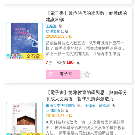
挑戰性的任務。儘管學校所教導的專業知識在
快，傳統的學習方式已經追不上了， 各國的教
筋，聰明玩！ ──＞開放式的無規則遊戲，讓孩
大部分還帶著傷痕。團體照顧在許多時候本就
調母語學習，養成在地認同感 學生修習英文與
鐘 這代表孩子的專注力已經嚴重超載！ 建議爸
實際應用中似乎顯得有些不切實際，但這本實
育系統如火如荼的改革中， 為的就是培育能夠
子的想像力超展開。 ˙「我不要！」是任性？還
如履薄冰，但這本書從頭到尾幾乎沒出現過
第二外語，並憑藉影片、音樂、遊戲等外國文
媽先給予孩子簡單的任務目標，用成就感逐步
務指南巧妙結合了不同機構的實務經驗，清晰
真正面對未來挑戰的人才， 然而最根本也最關
是有主見？ ──＞不聽話、懂得堅持的學生，有
【電子書】數位時代的學與教：給教師的
「愛」或「兒童人權」這些字眼，只用務實的
化的興趣，持續自學精進。 ■跨學科、主題式
延長孩子的遊戲續航力。 & & 以上煩惱都是
而有系統地呈現了CARE照顧模式，使得所謂的
鍵的，卻是家長無誤。 父母放下迷思，孩子才
時反而可能學得更好！ ˙給予有限選擇，讓孩子
建議30講
方法、好親近的理論、觸動人心的價值觀和思
學習 生活結合跨學科教育，培養孩子獨立思考
「玩具過量」的警訊，若出現任何相同情況，
「理論」變得更加貼近生活、更易於理解。我
有機會！ IB系統培育出來的學生不只學科表現
練習做「小決定」 ──＞解釋選項背後的緣由，
維，說清楚什麼是愛的體現，什麼是孩子的權
的能力，成為與時俱進的終身學習者 & 得獎與
請立即跟著幼教專家建立孩子的「玩具極簡計
王緒溢
著
們需要透過系統性的學習，才能夠暫時停下腳
優秀，更具獨立思考、解決問題的能力，或許
讓孩子明白每個決定帶來的結果。 ˙不想接受別
利，什麼是關係的界線和方法。 有所依附的孩
推薦記錄 ★誠品選書、蟬聯誠品暢銷書榜十八
幼獅文化
出版
畫」！ & & Q1.「玩具極簡運動」的目標是什
步，與孩子一同生活，並深刻體會到尊重和關
不是每一個關心子女教育的家庭都有機會將孩
人的遊戲規則，就得自己想辦法 ──＞面對衝突
子更能獨立，有歸屬的孩子更能發展自我，但
2019/01/02 出版
週 ★博客來年度百大暢銷書 ★芬蘭最大報《赫
麼？為何在德國掀起熱潮？ &rarr;德國幼兒園的
愛孩子的重要性，這才是照顧服務的核心。這
子送進IB學校，但我相信在凱若真誠坦率的分
或校園霸凌，德國父母讓孩子學會捍衛自己！ ˙
依附和歸屬都不是單一照顧者就能做到。CARE
爾辛基日報》獨家專訪滿版報導
教育理念便是培養獨立、自信的孩子， 玩具極
當數位科技進入教室後，教學可以有什麼不一
本書提供了如何與孩子共同生活、如何傾聽他
享中，各位家長一定能有所啟發。
沒有標準答案，只要說出自己的理由，就沒人
強調了集體照顧中「多方參與」的必要性和管
簡能訓練孩子與挫折感、無聊感正面對決， 不
樣？ 優秀課堂的營造，需要清晰的思路導引，
們的心聲，並如何回應他們需求的策略，這些
&mdash;&mdash;芬蘭赫爾辛基國際學校科技
能說你一定錯！ ──＞鼓勵孩子用自己的方式和
理層的責任，指引照顧機構如何讓每位工作者
借外力來排解情緒、解決問題，做自己情緒的
加上一點一滴的實踐積累，才能為學生學習開
策略不僅對於安置體系或機構的工作人員有所
資訊總監陳巧茵 雖然凱若講的是遙遠的德國IB
金石堂
世界對話，培養獨立思考能力！ & 【德國老
有足夠的安全感，能去做正確的事。它也不再
小主人！ & Q2. 如果幼兒園少了玩具，孩子會
啟創新的可能。 本書以「少才是多．無才能
助益，其實對於所有與兒少一同生活的成年人
學校，但是她娓娓敘述女兒如何從單純的熱愛
師、爸媽具備以下特質】 1.) 有很強的心臟，遠
196
7
折
特價
元
允許大人迴避系統合作的困難，從委託照顧的
不會哭喊著「不想上學」？ &rarr;並不會！根據
有．慢才會快」的數位科技融入教學心法，闡
來說也同樣重要，希望所有關心這個議題的
打球到順勢發展、鎖定自己的生涯方向，卻是
遠看，放手讓孩子嘗試； 2.) 有很大的耐心，讓
政府、立法者、社區夥伴到機構，以及照顧者
德國幼兒園的實務經驗， 在「無玩具月」實施
述如何基於理論進行教學設計，並搭配實際教
人，都能從閱讀本書中獲得一些寶貴的啟示。
一個非常值得參考的學習歷程示範。
孩子慢慢學會長大，慢慢嘗試並從中確認自己
電子書
和家庭，都有責任營造出正向的生態體系，
期間會放寬更多常規限制， 例如讓孩子能自由
學案例，讓每一位關注數位時代學與教的老
不迴避系統合作的困難，讓每個孩子度過美好
&mdash;&mdash;親子作家彭菊仙 旅居歐洲的
的興趣； 3.) 唯一覺得不能輸在起跑點的是：培
「讓每個孩子度過美好的一天」。這不但讓我
移動桌椅來改變遊戲空間、執行大型遊戲計
師，都可以輕鬆掌握智慧課堂的奧妙。 本書特
的一天！葉靜倫｜《Right Plus多多益善》創辦
作家凱若因為有跨國搬家的計劃，為小學畢
養孩子的社交能力！ & 【本書特色】 1.) 每篇
們定位出什麼是好的對待，也讓每位大人更加
畫， 所以玩樂的開心指數不減，孩子們每天都
色 打造智慧教室 活化課堂教學 王緒溢教授具
人暨總編輯每個大人都當過孩子，但很少大人
業、剛從台灣搬到德國生活的女兒選擇了以英
文章都有實際案例：兼具台灣老師的習慣思維&
認識自己。對台灣數千名受安置的孩子，以及
開心期待上學！ & Q3. 「玩具極簡」到底要多
有專業的師範教育背景，是一位在ICT（資訊及
【電子書】博雅教育的學與思：無價學分
得跟一群小孩一起長大，其中大部分還帶著傷
語為主、德語為輔的IB國際文憑課程
＆&德國老師的處理原則& 德國爸媽的教養態
他們身邊堅韌纏鬥中的大人來說，這都將是一
徹底？連玩偶、畫筆都要禁止嗎？ 玩具極簡並
通訊科技）和教育領域中，理論與實務兼具的
養成人文素養、哲學思辨與創造力
痕。團體照顧在許多時候本就如履薄冰，但這
（International Baccalaureate），原本看中的
度，以及老師和家長之間如何合作無間。 2.) 德
本影響彼此生命的珍貴指引。【海外迴響】第
不是要強迫孩子跟心愛的玩具分離， 而是提供
專家；亦是國內早期推展行動學習研究與教學
本書從頭到尾幾乎沒出現過「愛」或「兒童人
只是IB系統通行世界一百五十個國家，不管搬
國優質小孩的全方位能力養成之道。 3.) 近距離
東海大學博雅書院
著 、
王偉華、邱國維
著
三版的CARE，為高品質家外安置照顧可以也應
一個環境，讓孩子找到更多遊戲的可能。 建議
應用的主要人物之一，多次獲得各主要電視新
權」這些字眼，只用務實的方法、好親近的理
到哪裡都能順利銜接的優點。沒想到這個誤打
體驗德國學前教育理念與幼兒園日常活動安
商周出版
出版
該是什麼樣貌，帶出一個引人入勝的視野。瑪
大人們先跟大孩子討論「玩具的休息名單」，
聞、報紙、廣播與雜誌的報導。 《數位時代的
論、觸動人心的價值觀和思維，說清楚什麼是
誤撞的決定，竟改變了原本宣示「不想升學」
2018/12/27 出版
排。 & (※初版書名《德國幼兒園原來這樣教：
莎．霍登基於多年經驗全面檢視研究和實務文
用「共識」取代玩具消失的「被剝奪感」。 &
學與教：給教師的建議30講》是一本實操性和
愛的體現，什麼是孩子的權利，什麼是關係的
的女兒。 四年來，陪伴女兒在德國求學，凱若
一位台灣老師的德國教育大震撼》)
AI與科技無法取代一切，人文素養因此更顯重
獻，為那些照顧脆弱孩子及其家庭的工作者，
■本書特色 {1}& 「0~6歲玩具選購指南」協助爸
理論性兼具的智慧課堂用書，帶領教師一起打
界線和方法。有所依附的孩子更能獨立，有歸
體認到了&mdash;&mdash;在強推孩子進入
要， 博雅就是結合科技與人文素養的最佳教育
立下了很高卻實際的標準。如果照顧工作者和
媽挑選耐玩、好玩，且有益孩子身心發展的好
造智慧教室，創新課堂教學。
屬的孩子更能發展自我，但依附和歸屬都不是
「學歷軍備競賽」，或苦口婆心勸他們讀書升
方法。 蘋果電腦共同創辦人賈伯斯曾說，「科
組織咀嚼本書中的深刻智慧和實務指引，將大
玩具！ & {2}& 結合理論與實證研究剖析「玩具