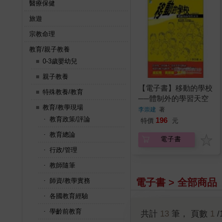
醫療保健
旅遊
宗教命理
教育/親子教養
0-3歲嬰幼兒
親子教養
【電子書】移動的學校
特殊教養/教育
──體制外的學習天空
教育/教學現場
李崇建
著
教育政策/評論
196
特價
元
教育總論
電子書
行政/管理
教師隨筆
電子書 > 全部商品
師資/教學實務
各國教育經驗
學齡前教育
共計
13
筆， 頁數
1
/