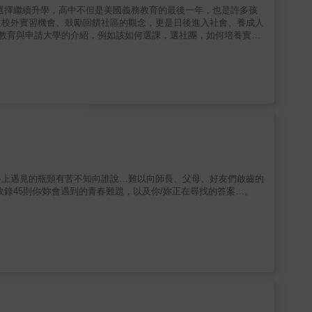
生校外實習機會、鼓勵回饋社區的觀念，更是日後進入社會、養成人
校外實習等，對於在美國的華裔家庭或有志到美國留學的學子，是非
的孩子準備未來的全面性的介紹。
路上遇見的瓶頸有苦不知向誰說…難以向師長、父母、好友們啟齒的
錄45則你∕妳會遇到的青春難題，以及你/妳正在尋找的答案…。