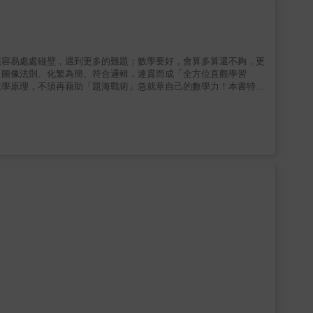
. 分段下標Tip5：版面編排吸睛術美觀大方的版面設計，可使讀者
■符合寫作目標■貼心引導讀者
很容易處處碰壁，遇到更多的難題；數學要好，會算多算還不夠，更
、圖像法則、化繁為簡、符合邏輯，連貫而成「全方位直觀學習
數學原理，不須再藉助「題海戰術」急就章自己的數學力！本書特
膽嘗試，小心求證◎數學為科學之母嘗試法 (Try) 的根源，其實
，經過多層次的抽象化而成，所以其實其本質仍然脫離不了實驗的精
來解決問題的步驟，我們只要懂得如何把解問題的步驟作切割，縱然
：視覺思考，刺激靈感◎所見即所得我們經常對看得到的東西，會比
字或符號描述，我們盡可能用圖形將其描繪出來，圖形相較於數學文
◎複雜的東西有礙思考此一方法特別是針對運算而言，大家之所以會
實是有礙思考的。既然如此，為何不想辦法把它弄成簡單的形式？說
一點也不」。我們會用到的技巧，絕對是國中就已經學會的「加、
子賞心悅目，也比較有助思考。■ 符合邏輯：善用演繹，推出結論
沒有錯，可是證明還是必要的，只是不能躁進。嚴密的程度要配合不
等，都是以邏輯觀念為起始，因為數學為科學之母，而邏輯又為數學