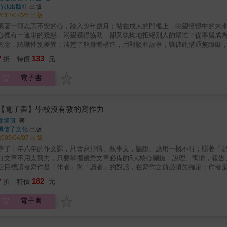
時兆出版社
出版
2012/07/26 出版
懷著一顆忐忑不安的心，踏入少年歲月；站在成人的門檻上，眺望憧憬中的未
心裡有一連串的疑惑，渴望獲得協助，卻又執拗地拒絕別人的幫忙？從學習成
觀念，認識性別差異；清楚了解身體構造，用對談和故事，讓彼此溝通無障礙
理自己的年少成長問題之外，並為將來的目標作好準備。年所撰寫的書，書中
133
7
折
特價
元
的交友之道，以及如何與父母相處、明白理財
電子書
【電子書】學校沒有教的寫作力
謝鍾琪
著
風信子文化
出版
2009/04/07 出版
學了十年八年的作文課，只會寫抒情、敘事文，論說、應用一概不行；照著「
好文章不用太費力，只要掌握優秀文章必備的5大核心關鍵，說理、寓情，報告、
定目標讀者寫作是「作者」與「讀者」的對話，在寫作之前必須先確定：作者是用
撰寫系統5W1H（Why／What／When／Where／Who／How）是個非常常見
182
7
折
特價
元
(When)、何地(When)、何人(Who)、如何(How)」一一發想，有助於全
進行第二道加工程序，再次提升文章的品質。這個階段分為停、看、聽三道步驟
電子書
停：跳開寫作者的觀點■看：全面校訂大作戰■聽：將文章唸出來給自己聽Tip
一定要語出驚人，它有更具體的三種層次：‧創「議」-提出更好的觀點與理論、
呈現更好的文字美學或圖文配置設計，讓讀者能得到視覺與美學上的雙重享受。‧