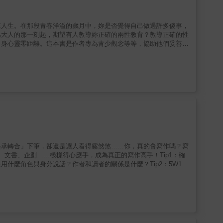
來人生。在那段青春洋溢的歲月中，妳是否覺得自己做過許多傻事，
為大人的那一刻起，期望有人教導妳正確的兩性教育？教導正確的性
，身心靈零距離。這本書是作者專為青少觀念等等，協助他們妥善處
除了讓青少年能夠清楚了解自己的身體結構、情緒反應、與異性朋友
起承轉合」下筆，卻還是讓人看得霧煞煞……你，真的會寫作嗎？寫
文書、企劃……樣樣得心應手，成為真正的寫作高手！Tip1：確
什麼角色與身分說話？作者和讀者的關係是什麼？Tip2：5W1H
的思考工具，針對選定的主題，依「為何(Why)、什麼(What)、何時
面性地審視、構想一個主題。Tip3：文章停看聽檢查文章經過整理後，需要
以句子為單位，重新組合與調整邏輯，審視前一階段的成果。■
4：文章創意包裝術經過包裝修飾，可使文章更具吸引力！創意並非
更好的資料與數據，更可行有效的解決之道。‧創「藝」-在文章中
 創「異」-提出與眾不同的寫作方法或格式，讓讀者眼睛一亮。簡