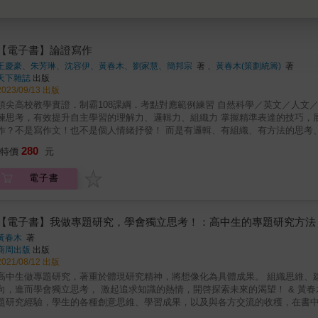
【電子書】論證寫作
王慶豪、朱芳琳、沈容伊、黃春木、劉家慧、簡邦宗
著 、
黃春木(策劃統籌)
著
天下雜誌
出版
2023/09/13 出版
頂尖高校教學實證．制霸108課綱．考點對應範例練習 自然科學／英文／人文
鍊思考，有效提升自主學習的理解力、邏輯力、組織力 掌握精準表達的技巧，展現言之
作？不是寫作文！也不是個人情緒抒發！ 而是有邏輯、有組織、有方法的思考、理
作，將可以在專題式學習上&hellip;&hellip; 啟發學生自主學習&mdash;&mdash;訓練思考與論述的能力，學會以學科知識為基礎的專題報告、小
280
特價
元
文寫作技巧，有邏輯、有組織的表達觀點或想法。 提供老師教學實證&mdash;&mdash;引導學生克服萬言長文、圖表與文字混合的跨領域題
目，掌握非文學／資訊類文本的閱讀理解力，完整展現素養學習的成果。 實施108課綱以後，大學學測、國中會考的型態隨之翻轉，萬言長文、圖
電子書
表與文字混合的跨領域題目大幅增加，「背多分」的學習方式已完全失靈！擔
發現，就算學生們很會考試，卻普遍缺乏以學科知識為基礎的論證能力，以致在高層次的
調探究與實作，面對愈來愈多的專題報告或小論文，論證寫作能力的薄弱，將
輯思考和素養學習成果。然而，引領學生提升論證寫作能力並不容易，例如一
【電子書】我做專題研究，學會獨立思考！：高中生的專題研究方法
同樣的，一篇有論點、有數據的三千字小論文，自然科或社會科老師也未必知道該如何指導。 為解決學生們在專題式學
黃春木
著
在教學上的痛點，黃春木老師除擔任本書策劃統籌及撰稿外，更號召建國中學
商周出版
出版
科簡邦宗共六位老師共同著作，等於是將頂尖高中的自然科學ｘ英文ｘ人文ｘ
2021/08/12 出版
習的理解力、邏輯力、組織力，培養有理有據、精準表達的硬實力！ 本書特點： 透過CAER論證寫作能力的提升，帶動高層次思考，精進閱讀理
高中生做專題研究，著重於體現研究精神，將想像化為具體成果。 組織思維、建構邏輯、分析問題、提出觀點，是重要的學習。 預先思索個人志
解力。 專章詳解自然科學／人文及社會科學／英文論證寫作／統計圖表的運用
進而學會獨立思考， 激起追求知識的熱情，開啓探索未來的渴望！ & 黃春木老師曾任建中人社班共同規劃者與首任召集人， 匯聚多年指導專
！ 建國中學校長 莊智鈞 專文推薦 全臺中學名師、校長、教授 齊聲按讚 臺師大課程與教學研究所教授 卯靜儒／私立明道中學校長汪大
題研究經驗，學生的各種創意思維、學習成果，以及與各方交流的收穫，在書中寫出了： 教學現場的累積心得、師生的互動對談
久／臺北市立龍山國中校長 江幸真／臺南市立土城高中歷史科教師 汪雪憬／
行前，應確立的理想心態與概念。 輔以檢核表格、期程安排、實例解說、典範觀察， 闡明專題研究執行時，可遵循的基礎方法與路徑。 & 全面