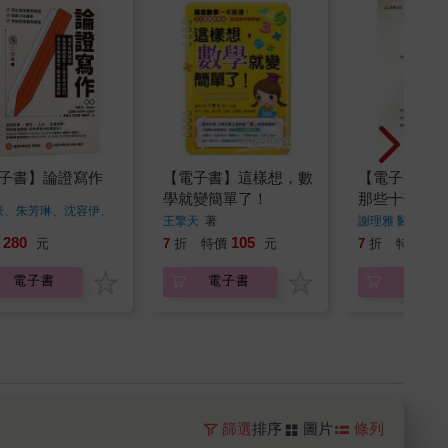
子書】論證寫作
【電子書】這樣想，數
【電子書】寫
學就變簡單了！
那些十七歲前
豪、朱芳琳、沈容伊、
王擎天
著
謝理雅 醫學博士
木、劉家慧、簡邦宗
著
280
105
13
元
7
折
特價
元
7
折
特價
電子書
電子書
電子書
篩選
排序
圖片
條列