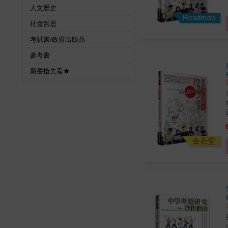
了解
人文歷史
程， 專題研究的成果
Readmoo
社會哲思
考試書/政府出版品
參考書
新書搶先看★
向，
進
了解
程， 專題研究的成果
金石堂