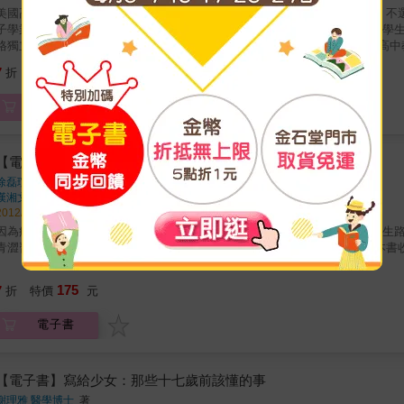
國高中以四年培養進入成年的養成教育！ 大約有三分之一的美國高中生，不選擇繼續升學，高中不但是美國義務教育的最後一年，也是許多孩
子學業生涯的頂點。高中教育除了需要提供申請大學的準備之外，如何整合學
獨立，不可或缺的重要環節。 本書特色 本書提供了豐富且全面有關美國高中教育與申請大學的介紹，例如該如何選課，選社團，如何培養實力
準備大學考試，有哪些獎學金申請的管道，以及該如何計劃參與暑期夏令營與
182
7
折
特價
元
常實用的資訊，而對於在台灣的讀者，這也是非常具參考價值，協助中學時期
電子書
【電子書】因為痛，所以叫青春
徐磊瑄
著
漢湘文化
出版
2012/08/29 出版
因為痛，所以…青少男女們的青春煩惱，愛情、友情、課業與家庭關係，人生
青澀習題，暢銷作家－徐磊瑄 要告訴想長大的你和妳…這就叫，青春。＊本書收
175
7
折
特價
元
電子書
【電子書】寫給少女：那些十七歲前該懂的事
謝理雅 醫學博士
著