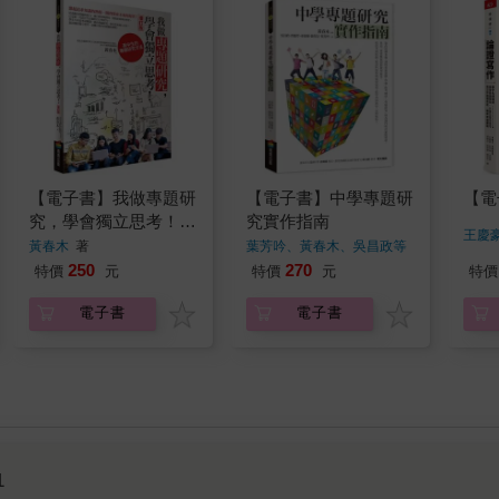
【電子書】我做專題研
【電子書】中學專題研
【電
究，學會獨立思考！：
究實作指南
王慶
高中生的專題研究方法
黃春木
著
葉芳吟、黃春木、吳昌政等
黃春
著
（增訂版）
250
270
特價
元
特價
元
特價
電子書
電子書
1