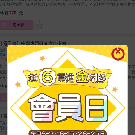
多年教學精華，從基礎觀念到進階方法；一書在手，老師與學生皆能有效掌握要領。 & 本書共分五大部，第一部從國際各地教學現況
國際視野。第二部至第四部以深入淺出的對話，將中學生的專題研究、小論文
270
特價
元
後，在第五部則與老師們對話，建設指導者的自信與心態。 & 透過淺顯文字，說明學習時：態度如何建立、工具如何運用、時程如何規畫。 & 穿
電子書
【電子書】中學專題研究實作指南
葉芳吟、黃春木、吳昌政等
著
商周出版
出版
2018/12/13 出版
臺北市立建國中學 徐建國校長、教育部國際及兩岸教育司 邱玉蟾參事 專文推薦 & 十二年國教課程推動在即，「專題研究」已然
考及團隊學習的教學首選。而如何以專題研究為工具，增進「閱讀理解」、「
多年教學精華，從基礎觀念到進階方法；一書在手，老師與學生皆能有效掌握要領。 & 本書共分五大部，第一部從國際各地教學現況
國際視野。第二部至第四部以深入淺出的對話，將中學生的專題研究、小論文
270
特價
元
後，在第五部則與老師們對話，建設指導者的自信與心態。 & 透過淺顯文字，說明學習時：態度如何建立、工具如何運用、時程如何規畫。 & 穿
電子書
【電子書】美國高中在教什麼？：30堂多元課程教學真體驗
江秀雪
著
秀威經典
出版
2016/04/12 出版