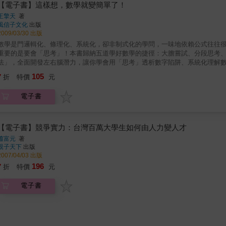
易的文章創意包裝術，可從三方面下筆：1. 文章命名2. 引人注目的「第一句」3
【電子書】這樣想，數學就變簡單了！
在閱讀上更加順暢輕鬆，並達到提醒引導的效用。包含了三個層次：■適於閱讀
王擎天
著
風信子文化
出版
2009/03/30 出版
數學是門邏輯化、條理化、系統化，卻非制式化的學問，一味地依賴公式往往
重要的是要會「思考」！本書歸納五道學好數學的捷徑：大膽嘗試、分段思考
法」，全面開發左右腦潛力，讓你學會用「思考」透析數字陷阱、系統化理解
色：☆五大直觀思考法，打破慣性術算原則，塑造黃金數學腦☆■ TRY出答案：大
105
7
折
特價
元
就是實驗精神，數學的發展是由實際的問題出發，產生解決問題的概念和方法
神。■ 分段思考：簡化問題，重新組合◎懂得如何切割問題分段思考其實是用
電子書
是再大、再複雜的問題，也可以切成小的概念、小的步驟來思考。■ 運用圖形
看不見的東西感受來得深刻，圖形法的觀念便是建構於此。對於抽象的數學文
字或是符號給我們的感受會來得具體許多。■ 返璞歸真：轉化規則，回歸加減
覺得數學式子困難，常常就是因為繁雜，讓人完全摸不著頭緒，複雜的東西其
【電子書】競爭實力：台灣百萬大學生如何由人力變人才
到這裡大家可能會產生一個疑問，那就是化簡的方法會很困難嗎？答案是：「
蕭富元
著
減、乘、除」四則運算，經過運算的化簡後，所得的形式會比較簡化；簡化的式
親子天下
出版
◎邏輯為數學之母演繹的邏輯方法在數學上是非常重要的，很多題目要靠直覺
2007/04/03 出版
同階段的數學程度，高中數學或是大學數學系裡頭的專業科目如：高等微積分
196
7
折
特價
元
之母，所以邏輯使數學的嚴密性獲得保證。
電子書