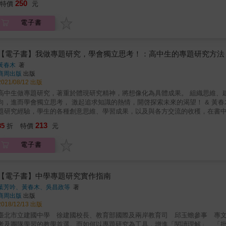
250
竹／國立宜蘭高中地理科教師徐銘鴻／私立衛理女中校長徐建國／成功大學生
特價
元
觀念，有效掌握原則， 適用學術性與多元形態研究，研究者與指導者必備參考手冊！ & 近年來，高中「專題研究」成為最廣受矚目的特色課
中校長陳雅萍／臺北市立建國中學前校長陳偉泓／桃園市立平鎮國中教務主任
，更是大學推甄入學重要的加分資料。 當十二年國教課綱，已將「小論文研究」、「議題探究」列入校訂必修課選單， 你，
郭蓉蓉／學思達基金會創辦人張輝誠／新竹市立建功高中公民科教師張清秀／
電子書
準備好了嗎？ &
國珍／臺中市立文華高中校長黃偉立／國立新竹高中生物科教師黃俊慈／臺北
六高中教務主任董季樺／臺北市立陽明高中校長蔡哲銘／臺北市立明湖國中生
主任連珮瑩／新北市立中和高中校長劉淑芬／臺中市立臺中二中校長歐靜瑜（
【電子書】我做專題研究，學會獨立思考！：高中生的專題研究方法
黃春木
著
商周出版
出版
2021/08/12 出版
高中生做專題研究，著重於體現研究精神，將想像化為具體成果。 組織思維、建構邏輯、分析問題、提出觀點，是重要的學習。 預先思索個人志
進而學會獨立思考， 激起追求知識的熱情，開啓探索未來的渴望！ & 黃春木老師曾任建中人社班共同規劃者與首任召集人， 匯聚多年指導專
題研究經驗，學生的各種創意思維、學習成果，以及與各方交流的收穫，在書中寫出了： 教學現場的累積心得、師生的互動對談
行前，應確立的理想心態與概念。 輔以檢核表格、期程安排、實例解說、典範觀察， 闡明專題研究執行時，可遵循的基礎方法與路徑。 & 全面
213
85
折
特價
元
觀念，有效掌握原則， 適用學術性與多元形態研究，研究者與指導者必備參考手冊！ & 近年來，高中「專題研究」成為最廣受矚目的特色課
，更是大學推甄入學重要的加分資料。 當十二年國教課綱，已將「小論文研究」、「議題探究」列入校訂必修課選單， 你，
電子書
準備好了嗎？ &
【電子書】中學專題研究實作指南
葉芳吟、黃春木、吳昌政等
著
商周出版
出版
2018/12/13 出版
臺北市立建國中學 徐建國校長、教育部國際及兩岸教育司 邱玉蟾參事 專文推薦 & 十二年國教課程推動在即，「專題研究」已然
考及團隊學習的教學首選。而如何以專題研究為工具，增進「閱讀理解」、「