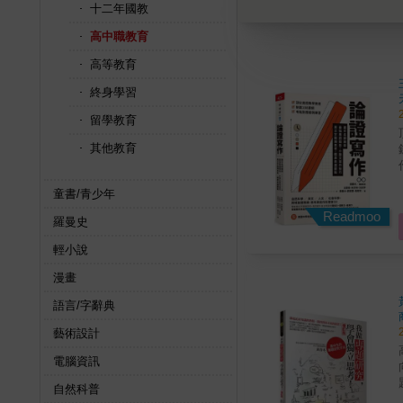
十二年國教
高中職教育
高等教育
終身學習
留學教育
其他教育
寫
童書/青少年
論
Readmoo
羅曼史
輕小說
漫畫
語言/字辭典
藝術設計
電腦資訊
向，
學習成效
自然科普
進