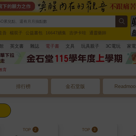
圭吾
楊双子
公益書包
16647續集
吉伊卡哇
通靈藥師
路邊攤新作
馬斯克
玩具總動員5
超慢跑
館
英文書
雜誌
電子書
文具
玩具親子
3C電玩
家
教育
排行榜
金石堂版
Readmo
TOP
TOP
2
3