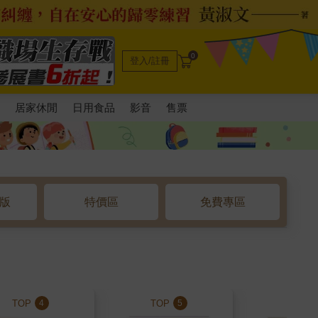
0
登入/註冊
電
居家休閒
日用食品
影音
售票
o版
特價區
免費專區
TOP
TOP
TOP
4
5