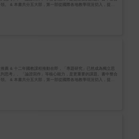
切入，提供
撰寫等各類學習方法，整理出易懂有效的執行方案與核心價值。最
插實用圖表，以自我檢視：研究路徑是否適性、學習目標是否合宜。 & 中學生如何練習完成一份研究計畫？老師又該如何引導、提供協助？ &
成為獨立思
批判思考」、「論證寫作」等核心能力，是更重要的課題。書中整合
切入，提供
撰寫等各類學習方法，整理出易懂有效的執行方案與核心價值。最
插實用圖表，以自我檢視：研究路徑是否適性、學習目標是否合宜。 & 中學生如何練習完成一份研究計畫？老師又該如何引導、提供協助？ &