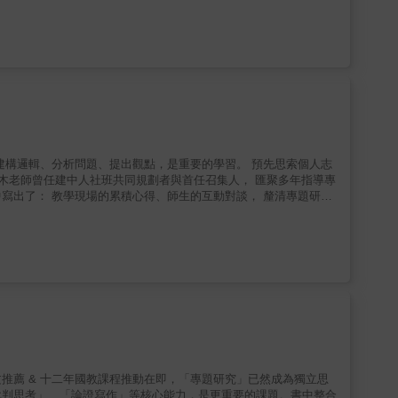
科院副院長陳一菁／臺北市立麗山高中校長陳汶靖／臺北市立西松高
蘇惠貞／高雄市立中正高中校長陸炳杉／臺北市立內湖高中教務主任
臺北市中山女高化學科教師曹雅萍／品學堂暨《閱讀理解》總編輯黃
市立民生國中英文科教師葉芳吟／國立花蓮高中校長楊鵬耀／國立斗
物科教師蔡佩珊／臺北市立景興國中校長蔡來淑／國立嘉義女中教務
按姓氏筆畫排列）
， 釐清專題研究
成為獨立思
批判思考」、「論證寫作」等核心能力，是更重要的課題。書中整合