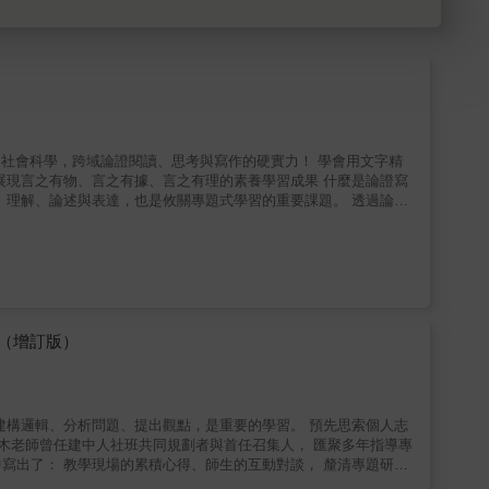
／社會科學，跨域論證閱讀、思考與寫作的硬實力！ 學會用文字精
有物、言之有據、言之有理的素養學習成果 什麼是論證寫
解、論述與表達，也是攸關專題式學習的重要課題。 透過論證
任建國中學「人文社科資優班」召集人多年的黃春木老師在教育現場
閱讀、思考與寫作上遇到極大的困難。 尤其是新課綱強
導致學生們無法用文字展現自己言之有物、言之有理、言之有據的邏
份著重推理過程、講求證據的實驗報告，語文科老師恐怕難以協助；
（增訂版）
習上的盲點，以及老師們
化學科王慶豪、生物科朱芳琳、國文科沈容伊、英文科劉家慧、輔導
社會科學等名師集結一堂，帶領讀者：用文字精煉思考，提升自主學
。 針對九年級以上學生，各章特別收錄與考點對應的練習題，速收
， 釐清專題研究
臺北市數位學習教育中心副主任吳銘祥／臺北市立景美女中校長周寤