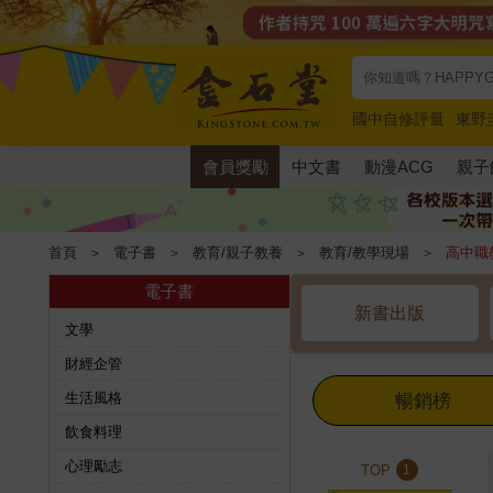
國中自修評量
東野
唯紅花綻放
奧德賽
會員獎勵
中文書
動漫ACG
親子
首頁
＞
電子書
＞
教育/親子教養
＞
教育/教學現場
＞
高中職
電子書
新書出版
文學
財經企管
生活風格
暢銷榜
飲食料理
心理勵志
TOP
1