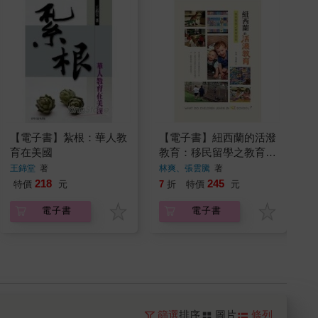
【電子書】紮根：華人教
【電子書】紐西蘭的活潑
育在美國
教育：移民留學之教育指
南
王錦堂
著
林爽、張雲騰
著
218
245
特價
元
7
折
特價
元
電子書
電子書
篩選
排序
圖片
條列