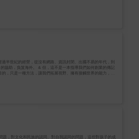
眼看西方教育著重以學生為本
的創新精神及動手能力，並提高他們的學習興趣，倒是開了不少茅塞，也改變了自
活得是否快樂？遠比他們是否取得優異成績，能否進入名校來得更重
是一本指導我們如何創業的傳記
的事業。而語言，則是幫助我們運用方法、實現夢想的工具。 &
此不見天日。所以，這本書要告訴我們的，是如何在每一天，透過點
以國際為舞台。
上的問題，對文化和民族的認同、對自我認同的問題，這些對孩子的成