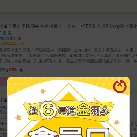
【電子書】美國高中生存指南：一年內，從ESOL到AP Lang的台灣
許捷
著
大好文化
出版
2020/12/30 出版
青澀高中生的異國求學體驗這本《美國高中生存指南》真是非常難得的一本書
非常值得推薦! －陳良基(台大講座教授、前教育部次長) 身入其境！看美國
不成熟，有點叛逆，到居然可以出書！完全是留學美國生活給他的歷練！我非
書還是可以身入其境！ －張正傑(大提琴家)新移民的夢我誠心的希望你和我一樣喜歡許捷的新書，有如打開時光膠囊一般，讓我有機會回頭檢
224
特價
元
視那些尷尬又令人不知所措的高中生活。這本書鉅細靡遺地寫出了一位年輕移
折，不過最後還是成功抵達目的地。－齊天威(律師)到不了的地方，用書開拓視野 不是每一個踏上美國領土，經過重重的機場安檢，就可
電子書
此過著幸福快樂的美國生活，擁抱美國夢。不是這樣的！你將會在這本書裡，
團校隊所踏出的每一步、過程中所經歷的挫折、以及在挫折後的自省與蛻變。陳凱
大，國、高中時就讀基督教協同高級中學。我在高一升高二的暑假隨家人到美國馬里蘭州貝塞斯
，WJHS)讀書兩年，現在已經畢業，在伊利諾大學香檳分校(University of Illinois U
【電子書】紐西蘭的活潑教育：移民留學之教育指南
我在WJHS 就讀時遇到的大小事，希望可以幫助正要出國讀書、或是純粹想了
林爽、張雲騰
著
前都是在台灣的教育體系下學習，因此到美國後花了許多功夫才克服溝通上的
秀威經典
出版
ESOL 到AP Lang 的台灣小高一奮鬥史兩年》所提示，我希望可以透過分
2015/09/29 出版
hat Do Children Learn in NZ School？ 帶領讀者走入紐西蘭的學校生活，深入當地幼兒園到高中的教育進行式，輕鬆協助子女學習愉悅！ & 本
蘭的活潑教育──移民留學之教育指南》由兩位久居紐西蘭的資深老師──來自香港的林爽與臺灣的張雲騰攜手合著。兩位作者均以
紐西蘭的活潑教育為經、中國的傳統教育為緯，並各自綜合本身在紐西蘭二十