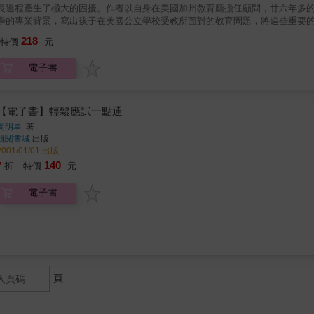
長過程產生了極大的困擾。作者以自身在美國加州教育廳擔任顧問，廿六年多
學的專業背景，寫出孩子在美國公立學校受教所面對的教育問題，將這些重要
法。獻給世界各地的華人父母們，為教育下一代的華語及文化做一個參考。希
218
特價
元
樹幹才能粗壯，枝葉才能繁茂，才能矗立於暴風雨中，不會變成失落的一代。
電子書
【電子書】輕鬆應試一點通
周明星
著
輯閱書城
出版
2001/01/01 出版
140
7
折
特價
元
電子書
頁