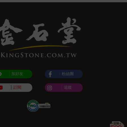
加好友
粉絲團
訂閱
追蹤