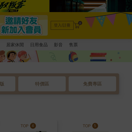
0
登入/註冊
電
居家休閒
日用食品
影音
售票
o版
特價區
免費專區
TOP
TOP
4
5