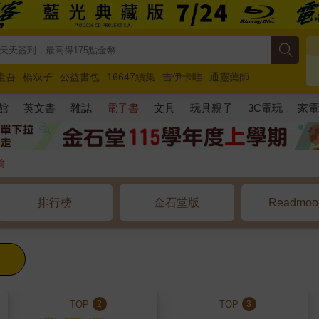
圭吾
楊双子
公益書包
16647續集
吉伊卡哇
通靈藥師
路邊攤新作
馬斯克
玩具總動員5
超慢跑
館
英文書
雜誌
電子書
文具
玩具親子
3C電玩
家
育
排行榜
金石堂版
Readmo
TOP
TOP
2
3