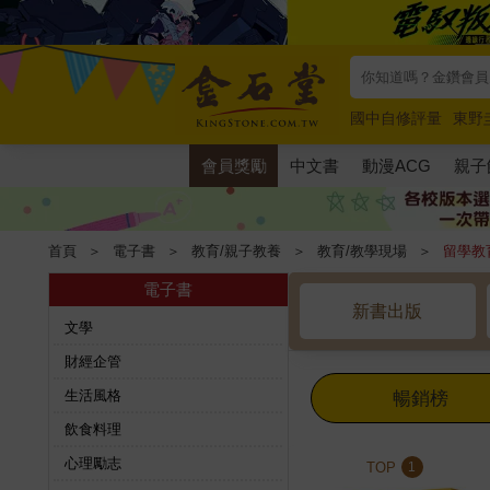
國中自修評量
東野
唯紅花綻放
奧德賽
會員獎勵
中文書
動漫ACG
親子
首頁
＞
電子書
＞
教育/親子教養
＞
教育/教學現場
＞
留學教
電子書
新書出版
文學
財經企管
生活風格
暢銷榜
飲食料理
心理勵志
TOP
1