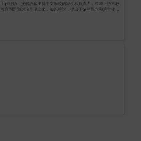
的工作經驗，接觸許多主持中文學校的家長和負責人，並加上語言教
的教育問題和討論呈現出來，加以檢討，提出正確的觀念和適宜作
望我們的下一代不但能為國家提出貢獻，而且能不忘自己的根。根深