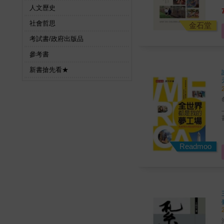
人文歷史
社會哲思
金石堂
考試書/政府出版品
參考書
新書搶先看★
每一
書
點
Readmoo