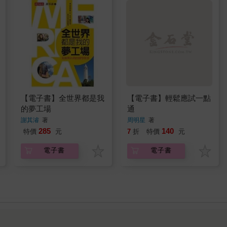
【電子書】全世界都是我
【電子書】輕鬆應試一點
的夢工場
通
謝其濬
著
周明星
著
285
140
特價
元
7
折
特價
元
電子書
電子書