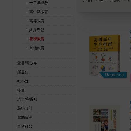
十二年國教
高中職教育
高等教育
終身學習
留學教育
其他教育
童書/青少年
這本
羅曼史
Readmoo
輕小說
漫畫
語言/字辭典
藝術設計
電腦資訊
W
書特色 《紐西
自然科普