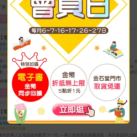
兒園到大學入學情況詳加分析，為關心子女教育的華人家長必備參考書，也是不可多得的指路燈！ 移居紐西蘭後，
245
7
折
特價
元
(Child &ndash; centered)﹐讓學生寓學習於遊戲，從而培養孩子
己不少固有思維。這種「以人為本」的活潑學習法。孩子怎樣學習得更好？生
電子書
要。
【電子書】全世界都是我的夢工場
謝其濬
著
天下文化
出版
2015/04/20 出版
天，都是圓夢天！ & 看見「美加」，難免會想到出國留學或遊學。確實，經過半世紀的經營，從沒有網路、資訊封閉、出國不易的年代，到
上網便捷、資訊爆炸、自由出國的現在，已經有四、五十萬學子，透過「美加」的協助，負笈海外。 & 但，這不
，也不是一本傳授我們怎樣經營企業的管理書。 & 出國留學或遊學不是最終目的，只是一種方法，讓我們拓展視野、擁有接觸世界的能力，有
機會與來自各個國家或地區的人共同學習、彼此交流、相互競技，甚至開創自己
285
特價
元
夢想，或多或少存在每個人心底，只是會否被深埋在某個不為人知的角落，從
滴滴的努力，一步步為自己的未來鋪路。 & 這不是一個人的故事，而是許多年輕人透過強化自己的英語能力，遠赴異地他鄉，追逐、實現夢想
電子書
的相似體驗。它，讓我們看見，如果敢把眼光放在世界，未來的成就，也將是
【電子書】紮根：華人教育在美國
王錦堂
著
臺灣商務
出版
2007/11/01 出版
海外的華人父母該如何教育下一代 ----華人的孩童在美國成長，有許多認同