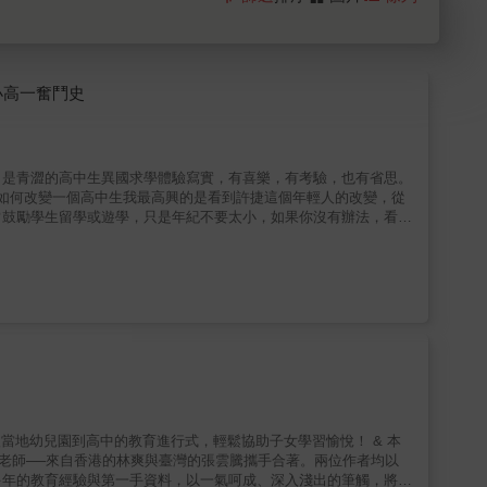
小高一奮鬥史
，是青澀的高中生異國求學體驗寫實，有喜樂，有考驗，也有省思。
生活如何改變一個高中生我最高興的是看到許捷這個年輕人的改變，從
常鼓勵學生留學或遊學，只是年紀不要太小，如果你沒有辦法，看看
民和他的家人如何與一個未知的教育體系打交道，其中雖歷經百般波
以從
看到作者初來乍到的孤單徬徨、每天鼓起的每一份勇氣、積極參與社
萍 (基督教協同高級中學老師)嗨!我的名字是許捷，在嘉義縣長
達鎮華特強森高中(Walter Johnson High School
rbana-Champaign，UIUC) 雙主修物理和國際關係。 本書記載
解美國的你，對於美國高中文化有進一步的認識。我在去WJHS 之
障礙和文化上的隔閡。誠如書名《美國高中生存指南：一年內，從
享我的經驗，幫助其他台灣留學生適應國外環境、融入當地生活。
多年的教育經驗與第一手資料，以一氣呵成、深入淺出的筆觸，將幼