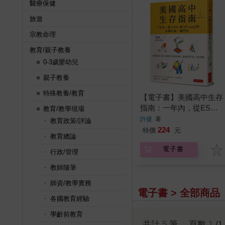
醫療保健
旅遊
宗教命理
教育/親子教養
0-3歲嬰幼兒
親子教養
特殊教養/教育
【電子書】美國高中生存
指南：一年內，從ESOL
教育/教學現場
到AP Lang的台灣小高一
許捷
著
教育政策/評論
奮鬥史
224
特價
元
教育總論
電子書
行政/管理
教師隨筆
師資/教學實務
電子書 > 全部商品
各國教育經驗
學齡前教育
共計
5
筆， 頁數
1
/1