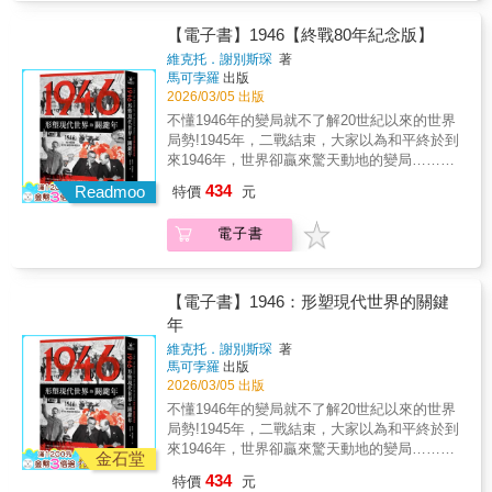
魅力。 （※因應印刷需要，內頁實際印刷的顏
期徒刑。儘管故事牽涉龐大的全球犯罪地下網
遊，世界上許許多多的城市，是否都讓你覺得
色會與預覽有所差異。※）
路的眾多人物，但基夫的描述仍維持著驚悚小
既熟悉又陌生？它們的名聲響亮，你一定聽
【電子書】1946【終戰80年紀念版】
說的緊湊步調。《蛇頭》不僅擁有宏大的格
過，但仔細想想，其實你並不了解它們……‧倫
維克托．謝別斯琛
著
局，也具有強大的敘事推力，它既是一部包羅
敦的現代化竟然是一場大火造成的？‧十字軍東
馬可孛羅
出版
萬象的犯罪故事，也對美國移民制度的諷刺做
征造就了「水都」威尼斯的繁榮・紐約曾經是
2026/03/05 出版
出深刻探索。在移民議題持續論戰之際，這部
美國的首都？當你走進一座城市，也是走進一
不懂1946年的變局就不了解20世紀以來的世界
作品深入探討人們為了實現美國夢所願意付出
段仍在延續的歷史，了解一座城市背後的故
局勢!1945年，二戰結束，大家以為和平終於到
的代價，是一本不可錯過的好書。
事，將為你的旅程增添更多印象和感動‧耶路撒
來1946年，世界卻贏來驚天動地的變局……
冷：烙印著苦難歷史的聖地‧京都：「千年之
1946年對許多國家的發展，至關重要： ．
434
都」，昔日日本的核心‧威尼斯：靠著貿易席捲
Readmoo
特價
元
冷戰開打，美蘇雙方不斷彼此猜疑。 ．在
地中海的「水都」‧聖彼得堡：由俄國沙皇開啟
聯合國介入下，以色列得以建國，至今以、巴
的通往西方的門戶‧倫敦：十九世紀的「世界中
電子書
雙方仍衝突不斷。 ．印度爆發大規模罷工
心」首都‧新加坡：以經濟實力傲視亞洲的城市
與示威，獨立運動風起雲湧。 ．馬歇爾調
國家‧上海：打著經濟發展旗號而快速成長的港
停，使得國共內戰結果大不同。 ．麥克阿
灣都市‧杜拜：崛起於沙漠中的未來都市城市的
瑟將軍的決斷改變日本現代史的發展。 二
【電子書】1946：形塑現代世界的關鍵
歷史彼此交織，構成我們熟悉的世界，從30座
戰落幕後，世界正式踏入全新的局勢。終戰後
年
城市的歷史，帶你看見世界如何一步步成為今
簽訂的和平協議，不只重塑了二十世紀後半葉
天的模樣！
維克托．謝別斯琛
著
的全球版圖，也深深影響著今日，甚至未來的
馬可孛羅
出版
世界走向。1946 年，冷戰序幕拉開，東歐地圖
2026/03/05 出版
被重新劃定；中國共產黨在國共內戰中占了上
不懂1946年的變局就不了解20世紀以來的世界
風；以色列的建國藍圖開始成形；印度的獨立
局勢!1945年，二戰結束，大家以為和平終於到
幾乎已成定局。這一年是現代史真正的轉折點
來1946年，世界卻贏來驚天動地的變局……
——多個國家在此時重生，國界與意識形態的
金石堂
1946年對許多國家的發展，至關重要： ．
界線被重新劃定，而世界各地的人們也在這一
434
特價
元
冷戰開打，美蘇雙方不斷彼此猜疑。 ．在