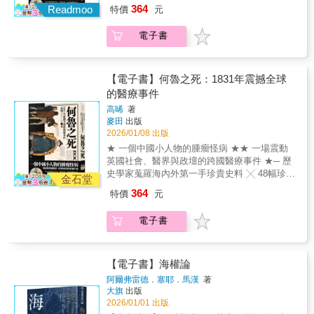
歷史圖片 ─鮮活展示全球史視野下「何魯之
館明治村等。◆十二項統計分析指標1. 門票收
364
革命、工業革命、技術革命）七、民族國家的
Readmoo
特價
元
死」背後的廣泛影響專業推薦──皮國立 國立
費2. 主體建築3. 歷史文物展示4. 科普教育演示
興起：帝國的競逐八、第一次世界大戰和第二
中央大學歷史所特聘教授兼所長汪漢澄 新光
5. 室內鐵道車輛展示6. 戶外鐵道車輛展示7. 鐵
次世界大戰九、冷戰十、民主資本主義的勝利
電子書
醫院神經科醫師／作家 台大醫學系副教授張哲
道車輛動態展演8. 鐵道車輛實際運行9. 靜態模
但本書作者塔米．安薩里提醒我們，以上我們
嘉 中央研究院近代史研究所副研究員一八三
型展示10. 動態模型展演11. 科學與藝術作品12.
熟悉的這個「世界史」架構，其實充斥著西方
一年四月九日，近千名倫敦市民和記者擠滿了
連結博物館鐵道 除此之外，蘇昭旭老師還為讀
中心主義的觀點。如果改以伊斯蘭的觀點寫一
大解剖學劇場，興致勃勃地觀看何魯被綁在手
者解析博物館能永續經營的各種模式及關鍵，
【電子書】何魯之死：1831年震撼全球
部世界史，那麼這本書的目錄大致將會是這
術台上，在沒有麻醉的情況下，由三位外科醫
期許鐵道博物館成為傳承鐵道科技與歷史文明
的醫療事件
樣：一、古代：美索不達米亞和波斯二、伊斯
生進行了一小時四十四分鐘的腫瘤切除手術。
之所，不僅保留過去的鐵道記憶，也打開未來
蘭的誕生三、哈里發國家：對普世統一性的追
高晞
著
何魯臉色蒼白如死，多次昏厥，最後死在手術
的科技視野。
麥田
出版
求四、分裂：蘇丹國家的時代五、大災難：十
台上，時年三十二歲。──然而，他的事蹟並未
2026/01/08 出版
字軍和蒙古人六、重生：三個大帝國的時代
以死亡作結，而是由此延伸出一系列醫療倫
七、西方對東方的滲透八、改革運動九、世俗
★ 一個中國小人物的腫瘤怪病 ★★ 一場震動
理、政治乃至慈善傳教上的熱烈討論。▌中西交
現代主義者們的勝利十、伊斯蘭主義者的回應
英國社會、醫界與政壇的跨國醫療事件 ★─ 歷
會之一隅：儘管因手術失敗而喪命，何魯仍被
而您眼前的這本《中斷的天命》，正是一本從
史學家蒐羅海內外第一手珍貴史料 ╳ 48幅珍稀
編寫進西方對中國的醫療慈善敘事之中▌十九世
金石堂
「伊斯蘭」視角出發，以平易近人的風格寫出
歷史圖片 ─鮮活展示全球史視野下「何魯之
紀西醫面貌：解剖學劇場、無麻醉手術，不只
364
特價
元
與過往全然不同、全新的世界史，可以說就是
死」背後的廣泛影響專業推薦──皮國立 國立
是醫療行為，更是眾人矚目的奇觀表演▌帝國的
一部伊斯蘭版本的《人類的故事》。西方與伊
中央大學歷史所特聘教授兼所長汪漢澄 新光
東方凝視：亞洲人體質更脆弱？更容易長腫
電子書
斯蘭的世界史，有著共同的起源，都以兩河流
醫院神經科醫師／作家 台大醫學系副教授張哲
瘤？大眾爭相目睹乃至搶奪的「異國人體」▌身
域的美索不達米亞平原作為起點，但後來各自
嘉 中央研究院近代史研究所副研究員一八三
體的政治隱喻：與英國政壇風暴無關的何魯，
展開了不同的路徑。伊斯蘭的世界史要從先知
一年四月九日，近千名倫敦市民和記者擠滿了
病容竟成為托利、輝格兩黨相爭的諷刺文本
穆罕默德的聖遷開始說起，再經歷四位哈里發
大解剖學劇場，興致勃勃地觀看何魯被綁在手
【電子書】海權論
一八二八年，廣東一位名叫何魯的男子，向遠
的治理，接著進入世俗帝國的時代。先是伍麥
術台上，在沒有麻醉的情況下，由三位外科醫
在澳門的東印度公司外科醫生郭雷樞求診，希
阿爾弗雷德．塞耶．馬漢
著
亞、阿巴斯、法蒂瑪三大王朝崛起，中間有突
生進行了一小時四十四分鐘的腫瘤切除手術。
大旗
出版
望能治好他的腫瘤，而郭雷樞則建議何魯遠赴
厥人及蒙古人的入侵，最後是鄂圖曼、薩法
何魯臉色蒼白如死，多次昏厥，最後死在手術
2026/01/01 出版
倫敦求醫。至於這趟旅程的費用，則由郭雷樞
維、蒙兀兒三大火藥帝國的登場。到了十七世
台上，時年三十二歲。──然而，他的事蹟並未