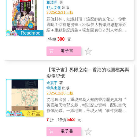
將面臨的政治與文化碰撞◆何魯之死大事紀
相澤理
著
之災，仍在事件爆發一個半月後抵達德黑蘭，
向中國叩門的時代背景。本書藉由書信、診斷
1828年 何魯至澳門眼科醫院求診，醫生郭雷
野人文化
出版
沿著尼可拉．布維耶(Nicolas Bouvier)經典旅行
報告、新聞報導、圖像等豐富詳細的史料，從
2025/12/31 出版
樞建議他前往倫敦求醫1830年底 何魯在孟買
文學《世界之用》的路線，從首都一路到邊
微觀史學的角度，重新梳理這樁近兩百年前引
乘坐「阿索爾公爵夫人」號啟程前去英國1831
顏值封神，知識封頂！這麼帥的文化史，你看
境，四十天內縱貫這個烈焰中的神權國度。偶
發熱議的大事件，帶領讀者一探彼時西方社會
年4月9日下午1點15分 何魯的腫瘤切除手術持
過嗎？◎有趣漫畫＋38位偉大哲學與思想家介
爾緊張、時而幽默，這部作品以輕盈卻深刻、
如何看待何魯代表的所謂「亞洲」疾病與人
續1小時44分鐘，以失敗告終1831年4月19日
紹＋重點劃記講義＋獨創圖表◎☆別人考前抱
揉合典雅與俚俗的筆法，刻劃千年古國的繁榮
Readmoo
體、第一次鴉片戰爭前，西人在華從事醫療、
何魯下葬於蓋伊醫院的墓地1831年4月 《刺胳
課本，我考前衝刺K漫畫！心動滿分，帥氣與知
與血淚，見證了人民對自由的深切渴望，也在
傳教、商業活動時，意欲藉由哪些方式在中國
300
特價
元
針》、《泰晤士報》等報刊大量刊登關於何魯
性的雙重暴擊♡全員天菜的文化史小劇場，開
時代的傷口上開創出新的語言，是與既有政治
開拓利益版圖，以及何魯的死亡究竟如何從一
手術的報導，一個月內累積達百餘篇文章1831
演！【適用】✔人文素養課外讀物 ✔從哲學、
敘述不同的特異書寫，每一頁都留下了理解與
場失敗的手術搖身一變，成為西方的醫學慈善
電子書
年5月2日 以何魯病容為象徵的政治諷刺漫畫
宗教起源學世界史 ✔認識重要思想家【本書特
同情的線索。獲獎紀錄★尼可拉．布維耶獎
事例。同時也將此事引起的震撼，特別是對英
《何魯朱，別名約翰牛和醫生們》發表1834
色】★超高顏值╳有趣漫畫！〔全彩漫畫〕看
(Prix Nicolas-Bouvier)，表彰最佳旅行文學。★
國政壇和近代外科醫學史的影響，作出嶄新且
年 瑞典商人龍思泰出版《澳門眼科醫院紀
懂重要文化、思想歷史起源，蘇格拉底、莊
羅曼新聞獎 (Prix du RomanNews)，表彰以小
深刻的考察。時至今日，我們仍不清楚何魯
事》，以醫學慈善的角度介紹何魯西去手術一
子、笛卡兒、佛洛伊德組成美男天團，把文化
【電子書】界限之南：香港的地圖檔案與
說形式書寫新聞事件或當代重大社會、政治、
（Hoo Loo）的真實姓名該怎麼寫、怎麼讀然
事1840年6月21日 第一次中英鴉片戰爭爆發
史「演」給你看！★大量全彩圖表＋重點劃
影像記憶
歷史議題的作品。★波爾多蒙田獎 (Prix
而，就是這小人物的命運，映照出中西往來即
1981年10月31日 蓋伊醫院紀念何魯手術150
記！升學補習班名師撰寫，精簡扼要的「重點
Montaigne de Bordeaux)，表彰具有人文主
將面臨的政治與文化碰撞◆何魯之死大事紀
余震宇
著
週年，舉辦相關演講並邀請畫家艾倫重新繪製
劃記」＋「事件年表」，只看重點也能快速掌
義、寬容自由價值觀的作品。熱烈推薦DQ地球
1828年 何魯至澳門眼科醫院求診，醫生郭雷
蜂鳥出版
出版
何魯畫像2011年 戈登病理學博物館舉辦「中國
握關鍵知識！★〔哲學起源、三大宗教、現代
圖輯隊Jerome Yang 楊佳榮｜《旅行熱炒店》
2025/12/26 出版
樞建議他前往倫敦求醫1830年底 何魯在孟買
腫瘤」演講，向觀眾介紹何魯油畫和他的故事
思想〕一網打盡！從「人物故事」了解哲學思
Podcast 主持人阿潑｜文字工作者房慧真｜作
乘坐「阿索爾公爵夫人」號啟程前去英國1831
從地圖出發，重現鮮為人知的香港歷史真相︒
2020年 蘇精《西醫來華十記》首次在中文世
想與當時的歷史脈絡，開心讀漫畫也能吸收人
家張育軒｜說說伊朗創辦人許菁芳｜作家黃麗
年4月9日下午1點15分 何魯的腫瘤切除手術持
英國殖民地部文獻，輔以歷史資料，配以當代
界全面介紹何魯手術
文、歷史必備素養！👍點讚推薦★Tey│小學生
如｜旅行作家各界推薦「一段不同凡響的旅行
續1小時44分鐘，以失敗告終1831年4月19日
影像記錄。一紙地圖，呈現人物︑事件與歷史
都在看什麼書 版主★王文仁｜文科教授跨域國
金石堂
記述。」－－《回聲報》(Les Échos)「奇妙地
何魯下葬於蓋伊醫院的墓地1831年4月 《刺胳
的交織關係提供嶄新視角，呈現九龍半島不為
文學習筆記 版主★周詠盛│哲學開箱文 版主★
553
7
折
特價
元
結合了附照片的旅行札記、歷史提要、對尼可
針》、《泰晤士報》等報刊大量刊登關於何魯
人知的一面，還原更立體、更有力量的香港歷
林俐君│作家／閱讀推廣人 綠君麻麻★張美蘭
拉．布維耶的致敬，以及對勇氣與冒險的思
手術的報導，一個月內累積達百餘篇文章1831
史真相︒***「地圖並不是客觀的記錄，而是權
(小熊媽)｜親職、繪本作家🤩讀者好評「一提到
電子書
索。一部生動的敘事，同時輕盈而深刻，讀來
年5月2日 以何魯病容為象徵的政治諷刺漫畫
力的證明︒」九龍半島的歷史，是權力︑利益
哲學思想或宗教，總會有很困難、搞不太懂的
引人入勝。」－－《世界報》(Le Monde) 「真