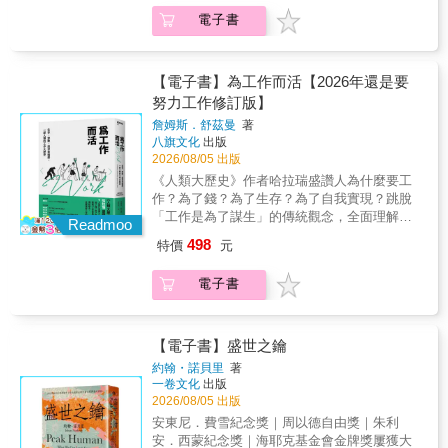
史》。 ★ 榮獲《華盛頓郵報》年度50大非小說
以及戰爭與醫藥交互影響的故事：從神風特攻
電子書
類好書；2021年安德魯卡內基獎章提名。 ★ 最
隊臨飛前領到天皇御賜的冰毒茶、IS成員之間
年輕的思想家《改變每個人的3個狂熱夢想》作
流行服用「聖戰藥丸」，再到異想天開的日軍
者最新巨著。 ★ 版權售出46國，上市首週空降
空投鼠疫桿菌試圖屠城......作者暢談醫藥研發
各大暢銷榜冠軍。 & &mdash;&mdash;世界遠
【電子書】為工作而活【2026年還是要
介入的人類戰事，以及血腥沙場再碰上疾病攪
比我們想像的美好，真正的威脅，是我們對於
努力工作修訂版】
局的悲慘歷史。書中登場的藥物與疾病包括了
自己太悲觀 & 二次大戰期間，德軍試圖用轟炸
嗎啡、芬太尼、阿司匹林及抗生素，以及鼠
詹姆斯．舒茲曼
著
瓦解英國人的抵抗意志，他們認為，一旦恐慌
疫、天花、壞血病、瘧疾、西班牙流感、PTSD
八旗文化
出版
與暴力蔓延開來，人類便會顯露低劣的本性。
等。&本書蒐羅了各式各樣的逸事、戰爭史實、
2026/08/05 出版
然而，德軍的劇本並沒有上演。 & 接著，英軍
科學界小故事，例如──&💊「敦克爾克大撤
《人類大歷史》作者哈拉瑞盛讚人為什麼要工
採用同樣的轟炸戰略回敬德軍，他們認為，在
退」期間，艦艇遭德軍魚雷攻擊而落海的醫生
作？為了錢？為了生存？為了自我實現？跳脫
轟炸之下展現的韌性，是英國人獨有的美德，
亨利．拉柏利靠著冷靜漂浮於海面、靜待援
「工作是為了謀生」的傳統觀念，全面理解工
德國人連他們挨過的一半都挨不住。英軍的盤
Readmoo
軍，最後成功獲救。鑒於此次經驗，戰後拉柏
作的意義原始社會物資匱乏，我們的祖先悠閒
算也落空了。 & 事實上，不只德、英雙方對人
498
特價
元
利格外留意抗組織胺藥物鎮靜神經的功效並加
過活，每週只要工作15小時現代社會科技發
性有如此悲觀的看法，而是高達97%的人皆
以研究，由此催生出史上第一個精神病治療藥
達，可憐的社畜加班過勞，害怕會被AI取代是
然。但眾多的歷史事件證明：當危機來襲
電子書
物：氯丙嗪。💉俗稱「冰毒」的甲基安非他命
人類主宰工作，還是工作支配了我們？我們今
&mdash;&mdash;不論是炸彈落下或洪水成
造就了德國裝甲部隊進軍法國的破竹之勢。納
天是否為了滿足社會的期待，鎮日瞎忙窮忙？
災，我們展現的都是人類最好的本質。 & 是時
粹名將艾爾溫．隆美爾的第七裝甲師展現了驚
▲人為什麼要工作？為了生存？為了自我實
候，換個視角來看待自己了。 &
人的戰鬥速度──不光速度驚人，還遊刃有餘輾
現？人類學家舒茲曼長年研究狩獵採集民族，
【電子書】盛世之鑰
&mdash;&mdash;如果你曾對人類感到灰心，
壓了法國和比利時軍隊。隆美爾的部隊被證實
他好奇的是，儘管人們認為狩獵採集社會物資
這本書將為人性的光明扳回一城 & 有太多以性
約翰・諾貝里
著
使用了類似藥物，甚至是由隆美爾本人一一分
匱乏，但他們每週卻只要工作十五小時，就能
一卷文化
出版
惡為題的研究與著作，贏得喝采且歷久不衰。
送給士兵。💊越戰期間，科學與技術落後美國
過上閒暇的生活；反觀，現代人的生活空前富
2026/08/05 出版
還有那一道我們無法視而不見的歷史傷口：人
的北越向盟友中國求援，希望得到對付瘧疾的
裕，卻經常無止境地工作，甚至加班到過勞、
類可是唯一能打造出集中營的物種啊。到了近
安東尼．費雪紀念獎｜周以德自由獎｜朱利
有效藥物。研究員屠呦呦參考了東漢時代文獻
懷疑人生，更害怕自己有一天會被機器取代。
代，更加上新聞、社群媒體的推波助瀾，人性
安．西蒙紀念獎｜海耶克基金會金牌獎屢獲大
《肘後備急方》，找到當時西方既有瘧疾藥之