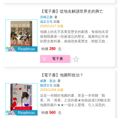
《何魯朱，別名約翰牛和醫生們》發表1834
與反抗交織的篇章︒由獅子山一帶差點成為歐
印象，但這本書以漫畫方式介紹重要人物，詳
實展現了常被醜化、最終卻鮮為人知的國家的
年 瑞典商人龍思泰出版《澳門眼科醫院紀
洲人的中產住宅區、港英政府和英國軍部爭奪
細描寫了那個人物所處的時代背景，以及他的
脈動……完全沒有落入東方主義的窠臼，為我
事》，以醫學慈善的角度介紹何魯西去手術一
尖沙咀黃金地段，到旺角洗衣街等農地被賤價
【電子書】從地名解讀世界史的興亡
思想，讓人不知不覺受到吸引，一直讀下去。
們展現了一個幾乎不可能親身前往的世界角
事1840年6月21日 第一次中英鴉片戰爭爆發
收購，土地規劃的背後，原來盡是難以言說的
漫畫後面還有有名的相澤老師進行解說，讓人
宮崎正勝
著
落。」－－《時尚》法國版(Vogue France)「德
1981年10月31日 蓋伊醫院紀念何魯手術150
權謀力量。以當代影像記錄今天的九龍半島，
遠足文化
出版
更能非常清楚地理解內容。」「因為想作為一
澤哈布在伊朗爆發叛亂運動之際前往當地，並
週年，舉辦相關演講並邀請畫家艾倫重新繪製
再以地圖還原半島的發展真相，解封真實歷
2025/12/17 出版
般通識來了解，所以把這本書完整讀完了。內
帶回一本獨特的書。」－－《觀點》(Le Point)
何魯畫像2011年 戈登病理學博物館舉辦「中國
史。本書特色 ．本書以地圖出發，圖文並茂講
容非常好閱讀，分成『漫畫呈現的部分』與
地圖上的名字其實是歷史的劇透，每個地名背
「這本書讓人感受到旅行者筆記與見證的張
腫瘤」演講，向觀眾介紹何魯油畫和他的故事
解香港歷史鮮為人知的故事，例如九龍半島曾
『解說的部分』，因此相當容易理解。如果想
後都隱藏著一段被遺忘的歷史。拋棄死記年表
力；作者的飛行之旅與實地穿越為讀者提供了
2020年 蘇精《西醫來華十記》首次在中文世
經計劃興建電車系統。．本書圖片由著名的
要入門哲學、倫理，這本書非常合適作為第一
的歷史教科書，換個視角看歷史，輕鬆又饒富
一種對伊朗政治與日常生活並行觀察的視角，
界全面介紹何魯手術
《香港遺美》版主林曉敏操刀．本書書衣打開
本閱讀的書。」「對於像我這樣，很想要了解
新意地從地名詮釋文明興衰。追溯地名的變
讓我們不只是看見抗議，更看見人的存在與恐
280
後，是一幅香港的舊地圖，總結了本書的重
Readmoo
特價
元
倫理與哲學，關鍵知識卻很淺薄的人來說，這
遷，讓複雜的歷史浮上檯面。為什麼印度被稱
懼。」－－World Literature Today（國際文學
點，具有收藏價值
是一本非常有用的書。」
為「天竺」？為什麼紐約一開始被稱作「新阿
期刊）「細緻描繪伊朗人民在寒冬中忍耐的生
電子書
________________________________________
姆斯特丹」？耶路撒冷如何成為三大宗教的聖
活與他們的勇氣。他不僅遵循布維耶的路線，
📖登場人物📖📌 第1章：源流思想• 古希臘：蘇
地？宇宙戰艦大和號航向的「伊斯坎達爾」是
也使旅程變成對抗壓迫者的見證；這是一次與
格拉底、柏拉圖、亞里斯多德• 宗教思想：摩
怎樣的地名？聖彼得堡如何從彼得格勒、列寧
既有政治敘述不同的書寫。」－－En
西、耶穌、穆罕默德、佛陀、孔子、老子、莊
格勒改回原來的名字？如何從地名看斯拉夫世
【電子書】地圖即政治？
Attendant Nadeau（法國文學評論期刊）「在
子📌 第2章：日本思想• 歷史人物：聖德太子、
界？…… 繼《從空間解讀的世界史》之
重重封鎖與鎮壓下依然記錄街頭的火焰與呼
威廉．藍金
著
最澄、空海、親鸞• 近代思想家：伊藤仁齋、本
後，宮崎正勝發展出以「地名」作為解讀歷史
喊，作者途中被革命衛隊拘捕，被要求離境，
臉譜文化
出版
居宣長、福澤諭吉、夏目漱石、宮澤賢治📌 第
真相的關鍵。他認為要更深入學習歷史，「景
2025/12/04 出版
但他帶著這些見聞歸來——對讀者而言，這是
3章：西洋近代思想• 宗教改革與科學革命：馬
觀」、「地名」、「地圖」等地理因素相當有
一部震撼心靈的旅行見證。」－－
這是一本關於地圖的書，更是一本有關「觀
丁・路德、培根、笛卡兒、帕斯卡• 啟蒙時代：
助益。《從地名解讀世界史的興亡》就像一本
BookBlast（國際書評媒體）「這本書帶領我們
看」與「溝通」之道的書★收錄超過130幅全彩
康德、黑格爾、盧梭、邊沁、彌爾📌 第4章：
歷史偵探小說，告訴我們「地名」不只是符
進入一段迷人的旅程，讓讀者更深入理解那些
地圖和圖片★★一場令人驚嘆、引人深思的探
現代思想• 存在主義與社會思想：威廉・詹姆
號，也是「歷史的化石」。從巴比倫到紐約，
被媒體廣泛報導卻常被誤解的政治運動。在每
索之旅★★揭示地圖是如何形塑我們對於世界
斯、尚-保羅．沙特、馬克思• 和平與人道主
560
透過解析地名的語源，看懂世界霸權如何一步
Readmoo
特價
元
一頁中都有理解與同情的線索。」－－
的理解★王志弘 國立臺灣大學建築與城鄉
義：甘地、馬丁・路德・金恩• 當代哲學：列維
步轉移。若能善加運用這些「歷史的化石」，