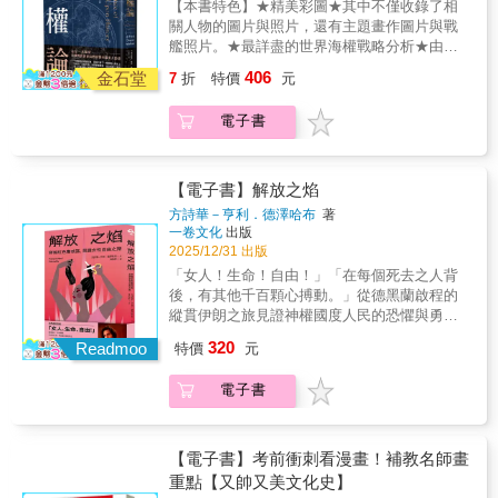
提議讓東印度公司包辦，認為此舉「可扭轉中
【本書特色】★精美彩圖★其中不僅收錄了相
紀，原本猶如兩個平行宇宙的西方世界與伊斯
以死亡作結，而是由此延伸出一系列醫療倫
國人對英國的態度」。 手術當天，何魯的
關人物的圖片與照片，還有主題畫作圖片與戰
蘭世界，展開了大規模的衝突。伊斯蘭世界遭
理、政治乃至慈善傳教上的熱烈討論。▌中西交
精神不錯，他的疾病也有成功治療的先例，主
艦照片。★最詳盡的世界海權戰略分析★由海
遇西方現代性的挑戰，並被迫做出回應。本來
會之一隅：儘管因手術失敗而喪命，何魯仍被
刀更是當時頗具名望的凱醫生，康復歸國一事
權論之父—阿爾弗雷德‧塞耶‧馬漢所著，詳細了
自有其發展脈絡的伊斯蘭歷史至此彷彿成為
406
編寫進西方對中國的醫療慈善敘事之中▌十九世
金石堂
7
折
特價
元
看來勢在必得。然而開刀過程中種種不利的條
解古往今來的海權動盪。
「中斷的天命」，讓位給西方的歷史，成為世
紀西醫面貌：解剖學劇場、無麻醉手術，不只
件：擠滿觀眾的手術室、缺乏麻醉技術、意料
界史的伏流。西方與伊斯蘭世界的衝突，從二
是醫療行為，更是眾人矚目的奇觀表演▌帝國的
電子書
之外的生命徵象衰弱，都將何魯往黃泉路上牽
十一世紀初的九一一事件到伊拉克戰爭、阿富
東方凝視：亞洲人體質更脆弱？更容易長腫
引，最終客死他鄉，埋葬於蓋伊醫院的墓
汗戰爭，再到今日的巴勒斯坦／以色列問題，
瘤？大眾爭相目睹乃至搶奪的「異國人體」▌身
地。 上海復旦大學歷史學系教授高晞以
仍是進行中的歷史。然而，本書作者認為，這
體的政治隱喻：與英國政壇風暴無關的何魯，
「何魯之死」為題，從這名小人物跨國手術的
【電子書】解放之焰
個撕裂現代世界的衝突並不適合理解為「文明
病容竟成為托利、輝格兩黨相爭的諷刺文本
種種細節，回顧十九世紀初英國試圖透過西醫
方詩華－亨利．德澤哈布
著
衝突」，而應視為兩種不同步的世界史在交互
一八二八年，廣東一位名叫何魯的男子，向遠
向中國叩門的時代背景。本書藉由書信、診斷
一卷文化
出版
過程中所帶來的摩擦。作者在書中自陳，他是
在澳門的東印度公司外科醫生郭雷樞求診，希
報告、新聞報導、圖像等豐富詳細的史料，從
2025/12/31 出版
用說故事的方式來寫這本書。「這本書就像是
望能治好他的腫瘤，而郭雷樞則建議何魯遠赴
微觀史學的角度，重新梳理這樁近兩百年前引
「女人！生命！自由！」「在每個死去之人背
如果我們在一家咖啡店相遇，你問我『那個平
倫敦求醫。至於這趟旅程的費用，則由郭雷樞
發熱議的大事件，帶領讀者一探彼時西方社會
後，有其他千百顆心搏動。」從德黑蘭啟程的
行的世界歷史到底是怎麼回事』的時候，我所
提議讓東印度公司包辦，認為此舉「可扭轉中
如何看待何魯代表的所謂「亞洲」疾病與人
縱貫伊朗之旅見證神權國度人民的恐懼與勇氣
告訴你的事情。」那麼，究竟哪一部歷史才是
國人對英國的態度」。 手術當天，何魯的
體、第一次鴉片戰爭前，西人在華從事醫療、
★ 法國屢獲大獎天才作家 最輕盈卻深刻的旅
「真正」的世界史？我們必須承認，任何一部
精神不錯，他的疾病也有成功治療的先例，主
傳教、商業活動時，意欲藉由哪些方式在中國
320
Readmoo
特價
元
遊紀實文學 ★★ 一出版旋即成為暢銷書 橫掃
世界史都是從特定角度看到的全人類的故事，
刀更是當時頗具名望的凱醫生，康復歸國一事
開拓利益版圖，以及何魯的死亡究竟如何從一
三大指標性文學獎 ★二〇二二年九月，伊朗一
每個故事都包含著其他的故事，每個世界都是
看來勢在必得。然而開刀過程中種種不利的條
場失敗的手術搖身一變，成為西方的醫學慈善
電子書
名女子瑪莎．阿米尼(Mahsa Amini)因「穿著不
另一個世界的風景。這些都是「真實」的世界
件：擠滿觀眾的手術室、缺乏麻醉技術、意料
事例。同時也將此事引起的震撼，特別是對英
當」遭道德警察逮捕，並於羈押期間身亡，引
歷史，這些不同觀點的故事必須持續不斷被訴
之外的生命徵象衰弱，都將何魯往黃泉路上牽
國政壇和近代外科醫學史的影響，作出嶄新且
爆大規模示威抗議，「女人、生命、自由！」
說下去，讓不同觀點的歷史相互對話，在彼此
引，最終客死他鄉，埋葬於蓋伊醫院的墓
深刻的考察。時至今日，我們仍不清楚何魯
的呼聲迴盪不絕，撼動全世界對伊朗的既定想
的詮釋中找到價值，並編織出共同的錦緞――
地。 上海復旦大學歷史學系教授高晞以
【電子書】考前衝刺看漫畫！補教名師畫
（Hoo Loo）的真實姓名該怎麼寫、怎麼讀然
像。屢獲大獎的法國青年作家方詩華－亨利．
這才是全人類的「人類的故事」。
「何魯之死」為題，從這名小人物跨國手術的
重點【又帥又美文化史】
而，就是這小人物的命運，映照出中西往來即
德澤哈布，不顧官方警告，即使可能面臨牢獄
種種細節，回顧十九世紀初英國試圖透過西醫