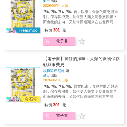
麥田
出版
2026/06/04 出版
◥◣◥◣◥◣◥◣ 自古以來，食物的匱乏與過
剩，保存與浪費，如何受人類文明發展影響？
而食物的去向，又如何回過頭來左右世界局
勢？◢◤◢◤◢◤◢◤ ● 自古人類便為了保存
301
Readmoo
特價
元
食物發明菜餚，醃漬、發酵、煙燻、製醬、曬
乾；也為了處理廚餘發明菜餚，做出血腸、麵
電子書
包布丁、牧羊人派等● 十七世紀的英國食譜書
會鼓勵將豬膀胱洗淨曬乾當保鮮膜使用，甚至
也可製成足球● 維多利亞時代的中產階級已懂
得用醜蔬果支付工資，搏慈善之名外將自己與
【電子書】剩餘的滋味：人類的食物保存
勞動階層區隔開來● 大航海時代的歐洲帝國殖
戰與浪費史
民史幾可視為是一場蔗糖、咖啡、可可、茶葉
埃莉諾‧巴尼特
著
的爭奪史● 兩次的世界大戰，炸毀糧食補給船
麥田
出版
一直是有效的軍事手段；在大後方則將主婦的
2026/06/04 出版
廚餘桶與愛國心連結● 工業革命的交通進化使
◥◣◥◣◥◣◥◣ 自古以來，食物的匱乏與過
得肉品、乳品、水果、海鮮得以送至遠方，減
剩，保存與浪費，如何受人類文明發展影響？
少浪費的近因，卻也埋下浪費的遠因 ▂▃▄ 人
而食物的去向，又如何回過頭來左右世界局
類社會類面臨的最大問題，不是資源匱乏，而
金石堂
勢？◢◤◢◤◢◤◢◤ ● 自古人類便為了保存
是分配不均──還有，人的劣根性！ ▄▃▂
301
特價
元
食物發明菜餚，醃漬、發酵、煙燻、製醬、曬
食物作為人類生存最原始的資源，並非一直以
乾；也為了處理廚餘發明菜餚，做出血腸、麵
來都如今日這般不虞匱乏。事實上，長達數千
電子書
包布丁、牧羊人派等● 十七世紀的英國食譜書
年的時間，人類活動都與食物的獲取與保存高
會鼓勵將豬膀胱洗淨曬乾當保鮮膜使用，甚至
度相關，浪費的原因也隨時代不停改變。