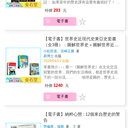
默感的例子消除人們對過往的陌生感；這項能
話： 如果當年的歷史課有這麼有趣就好了！ 回
《週日郵報》 再沒有比這更切合時宜的
愛兔成痴到自以為能生出兔子，你還覺得那些
金石堂
力她早已透過經營熱門Instagram帳號
顧歷史，你會發現── 原來初次登場有多麼重要
了……一次非常易讀的深度探索。——
寵物把拔馬麻太誇張？ ─ 英國男人會把愛人的
293
特價
元
@historyeats磨練成熟。她靈巧而自信的文
（下次先把浸過你香水的東西送過去吧） 原來
《Olive》雜誌 這是一本引人入勝的新
恥毛插在帽子上示愛，你還只想用刺青就打發
筆，讓這本書讀來令人欲罷不能（可以這麼
天生臭臉其實很有市場（所以不用勉強自己
書……巴尼特展現了以主題脈絡串聯不同時代
你的愛？ ─&愛德華八世為了愛人而放棄王位，
電子書
說），同時又不失嚴謹與深度。很明顯，她熱
笑，驕傲地擺出它） 原來幽默感真的能救你一
的高超能力。——《泰晤士文學增刊》
而你卻在大賣場的垃圾出清區找情人節禮物？
愛自己書寫的主題，她的熱情也極具感染力。
命（像是被綁架的時候，你可以說笑話給綁匪
─ 愛迪生夫婦用摩斯密碼安靜傳情，你們這對
——《每日電訊報》 《剩餘的滋味》不只
聽） 原來求愛和分手都不一定要用LINE（你可
情侶居然還在公共場合大聲曬恩愛惹人嫌？ ─
是一部歷史回顧，更是一本屬於我們這個時代
以選擇吃腋下的蘋果，或帶把劍） 原來跟有權
【電子書】世界史近現代史東亞史套書
奧地利畫家和前女友造型的娃娃處了二十三年
的書。——《觀察家》雜誌 既切合時代，
有勢的女人上床並不是個好主意（你可能會被
（全3冊）：圖解世界史＋圖解世界近現
才走出情傷，你不趕快把前任的東西丟了，還
又引人入勝……兼具知識性與娛樂性。——
驗身，或直接翹辮子） IG粉絲４８萬、推特追
在妄想他會回來找你？ 歷史總是意外地相似──
代史＋圖解東亞史
小松田直、宮崎正勝
著
《美味》雜誌 巴尼特橫跨數個世紀直至當
蹤超過１０萬，人氣歷史研究家船長先生， 用
古代的人們和我們其實有著令人驚奇的關聯
易博士
出版
代，描述了新冠疫情對從塔斯馬尼亞到托基之
歡樂搞笑、明智理性、殘酷誠實的文字，賦予
性，而不了解歷史的人，注定要重蹈覆轍。 與
2026/04/11 出版
間的農場、商店、倉庫、超市造成的全球性影
了歷史新的生命，連接起了過去和現在， 將歷
其向命運認輸，不如向歷史上的溫拿前輩們學
單書簡介↓↓↓ 冊一《圖解世界史》在文化交流
響。她是一位不知疲倦的研究者，同時也以許
史帶入你的生命中，讓那些奇葩離奇的事蹟，
習，並仿效那些狠角色，給命運點顏色瞧瞧！
頻繁的世界，我們的生活傳統，都是世界史底
多精采故事讓讀者始終保持閱讀興致。——
都成為你做出下個選擇的參考和指引。 ─ 有人
方法都告訴你了，還他X的楞在那邊做什麼？是
下的一段分流…… 地球是圓的，歷史上的
《週日郵報》 再沒有比這更切合時宜的
愛兔成痴到自以為能生出兔子，你還覺得那些
金石堂
時候該做出改變了！ 【本書適合】 ☑ 總是對
事件總是如蝴蝶振翅般息息相關，沒有一個國
了……一次非常易讀的深度探索。——
寵物把拔馬麻太誇張？ ─ 英國男人會把愛人的
1240
特價
元
歷史昏昏欲睡的你 ☑ 對奇葩史料興致勃勃的你
家能夠獨善其身，不與世界接軌。自古以來東
《Olive》雜誌 這是一本引人入勝的新
恥毛插在帽子上示愛，你還只想用刺青就打發
☑ 對人生感到倦怠厭世的你 ☑ 想要翻身掌握精
西往來就相當頻繁，透過貿易與侵略，世界各
書……巴尼特展現了以主題脈絡串聯不同時代
你的愛？ ─&愛德華八世為了愛人而放棄王位，
電子書
彩人生的你 ☑ 還有那邊那個你！不要懷疑、不
地彼此交流，無論是物質還是精神，我們的生
的高超能力。——《泰晤士文學增刊》
而你卻在大賣場的垃圾出清區找情人節禮物？
要轉頭，就是你！
活傳統中早已融入許多異國文化，並且轉化為
─ 愛迪生夫婦用摩斯密碼安靜傳情，你們這對
自己的一部分，發展出獨有的文化色彩。
情侶居然還在公共場合大聲曬恩愛惹人嫌？ ─
世界史不只是他國他人的過去，沿著文化脈絡
【電子書】納粹心態 : 12個來自歷史的警
奧地利畫家和前女友造型的娃娃處了二十三年
溯源，每個人的身上都是一則世界史的總結。
告
才走出情傷，你不趕快把前任的東西丟了，還
本書以交流、跨界為核心，跳脫過去一時一地
在妄想他會回來找你？ 歷史總是意外地相似──
勞倫斯．瑞斯
著 、
0
著