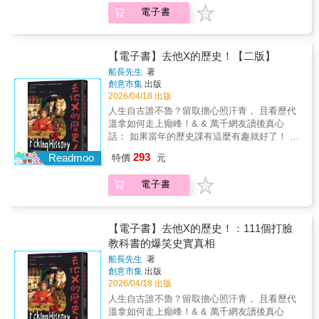
其來疫情，如何成為喚醒食物珍視與引發浪費
方式，講述了我們如何走到這一刻，以及現在
成了一場盛宴。——安妮・葛雷／飲食史學
電子書
的雙面刃…… 巴尼特將食物保存技術的演
必須做出的、攸關生存與發展的急迫決擇。
家 這是一本引人入勝、令人耳目一新的作
變放進人類文明的大歷史裡，不僅提供了有趣
《連結》透過人類大歷史的長鏡頭，檢視資訊
品，探討英國從十六世紀廚房到當代食物正義
的軼事，也帶來發人深省的見解，展示食物的
網路與資訊流，如何將我們帶到AI紀元。哈拉
運動、環境議題與全球化背景下食物保存與浪
浪費和保存如何塑造了我們的今日世界──眼看
瑞引導我們走過石器時代、經歷《聖經》正典
【電子書】去他X的歷史！【二版】
費的歷史。《剩餘的滋味》展現了：食物浪費
也將決定我們的未來生活。這不僅是一部人類
化、印刷術的發明、大眾媒體的興起、以及民
存在於所有時代，但很少是出於本意。——瑞
船長先生
著
食物史的回顧，也是一場關於環境永續和社會
粹主義的重燃……例舉了羅馬帝國、秦帝國、
胡菈．依絲文／《英式家庭經典烘焙》作
創意市集
出版
問題的反思之旅。 你吃什麼會定義你，你浪費
天主教會、蘇聯等體制如何利用資訊技術來實
2026/04/18 出版
者 埃莉諾‧巴尼特是少見的一類人……真正
的食物也會定義你。If you are what you eat,
現目標，無論是好是壞。資訊，既不是真理真
懂得寫作的學者。——丹・瓊斯／《權力與王
人生自古誰不魯？留取擔心照汗青， 且看歷代
you are also what you throw away. ★★★★媒
相的原料，也不只是權力與武器；《連結》探
座》作者 巴尼特特別擅長挑選具體、帶幽
溫拿如何走上癲峰！& & 萬千網友讀後真心
體好評★★★★★ 我狼吞虎嚥地讀完了這
索了許多極端之間、充滿希望的中間立場，在
默感的例子消除人們對過往的陌生感；這項能
話： 如果當年的歷史課有這麼有趣就好了！ 回
本美味的書，就像飢腸轆轆吃下一盤馬鈴薯高
鐵幕落下、矽幕升起之際，重新發現我們共有
力她早已透過經營熱門Instagram帳號
顧歷史，你會發現── 原來初次登場有多麼重要
麗菜煎餅佐黑刺李酸辣醬般過癮。——崔斯特
293
的人性。※《連結（增訂版）》係根據2025年9
Readmoo
特價
元
@historyeats磨練成熟。她靈巧而自信的文
（下次先把浸過你香水的東西送過去吧） 原來
倫・史都華／知名反食物浪費行動者 考證
月的英文平裝版，進行內文修訂，並新增一篇
筆，讓這本書讀來令人欲罷不能（可以這麼
天生臭臉其實很有市場（所以不用勉強自己
縝密，內容豐富，埃莉諾‧巴尼特將剩食真正變
作者〈後記〉。封面鴿子圖案的意義：一、鴿
電子書
說），同時又不失嚴謹與深度。很明顯，她熱
笑，驕傲地擺出它） 原來幽默感真的能救你一
成了一場盛宴。——安妮・葛雷／飲食史學
子是電報發明以前，最快速的資訊傳遞工具。
愛自己書寫的主題，她的熱情也極具感染力。
命（像是被綁架的時候，你可以說笑話給綁匪
家 這是一本引人入勝、令人耳目一新的作
二、在《聖經》故事裡，鴿子、橄欖枝與彩
——《每日電訊報》 《剩餘的滋味》不只
聽） 原來求愛和分手都不一定要用LINE（你可
品，探討英國從十六世紀廚房到當代食物正義
虹，都是象徵和平與寬容的符號。三、本書第1
是一部歷史回顧，更是一本屬於我們這個時代
以選擇吃腋下的蘋果，或帶把劍） 原來跟有權
【電子書】去他X的歷史！：111個打臉
運動、環境議題與全球化背景下食物保存與浪
章〈資訊是什麼？〉提到1918年的軍信鴿「謝
的書。——《觀察家》雜誌 既切合時代，
有勢的女人上床並不是個好主意（你可能會被
教科書的爆笑史實真相
費的歷史。《剩餘的滋味》展現了：食物浪費
爾阿米」，交纏了歷史事實與虛構故事，正代
又引人入勝……兼具知識性與娛樂性。——
驗身，或直接翹辮子） IG粉絲４８萬、推特追
存在於所有時代，但很少是出於本意。——瑞
表了人類大歷史的本質。
船長先生
著
《美味》雜誌 巴尼特橫跨數個世紀直至當
蹤超過１０萬，人氣歷史研究家船長先生， 用
胡菈．依絲文／《英式家庭經典烘焙》作
創意市集
出版
代，描述了新冠疫情對從塔斯馬尼亞到托基之
歡樂搞笑、明智理性、殘酷誠實的文字，賦予
2026/04/18 出版
者 埃莉諾‧巴尼特是少見的一類人……真正
間的農場、商店、倉庫、超市造成的全球性影
了歷史新的生命，連接起了過去和現在， 將歷
懂得寫作的學者。——丹・瓊斯／《權力與王
人生自古誰不魯？留取擔心照汗青， 且看歷代
響。她是一位不知疲倦的研究者，同時也以許
史帶入你的生命中，讓那些奇葩離奇的事蹟，
座》作者 巴尼特特別擅長挑選具體、帶幽
溫拿如何走上癲峰！& & 萬千網友讀後真心
多精采故事讓讀者始終保持閱讀興致。——
都成為你做出下個選擇的參考和指引。 ─ 有人