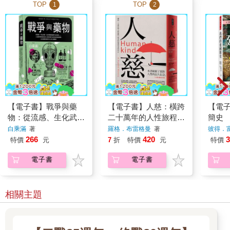
TOP
TOP
1
2
【電子書】戰爭與藥
【電子書】人慈：橫跨
【電
物：從流感、生化武
二十萬年的人性旅程，
簡史
器、冰毒到創傷後壓力
用更好的視角看待自己
白乘滿
著
羅格．布雷格曼
著
彼得．
症候群……人氣藥學教
266
420
3
特價
元
7
折
特價
元
特價
授探索史上戰爭催生出
電子書
電子書
的疾病與新藥物，以及
醫藥發展所介入的人類
戰事
相關主題