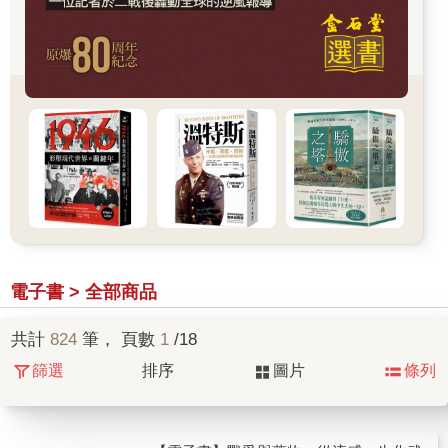
電子書 > 全部商品
共計
824
筆， 頁數
1
/18
篩選
排序
圖片
條列