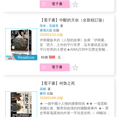
區2間鐵道博物館‧更新圖照，精采度升級‧鐵道
所建立的蒸汽機車分類學，除了可以讓讀者對
電子書
職人三十餘載走訪，記錄世界鐵道文化景象‧精
蒸汽機車的發展脈絡更加清晰，也可以讓讀者
選值得造訪的世界各國鐵道博物館 臺北機廠在
體會世界各國在以鐵道為國土發展、交通規劃
蘇昭旭老師與各方人士的推動下，各園區逐步
上的種種考量。 書裡關於蒸汽火車的資訊與精
整修後陸續開放，轉型為國家鐵道博物館，這
【電子書】中斷的天命（全新校訂版）
采的圖片、照片，都是本書作者蘇昭旭老師，
是臺灣第一座國家級鐵道博物館，展場裡不但
用盡一生的時間與精力，親自走訪世界各國，
塔米．安薩里
著
保存了臺灣百年來鐵道發展的文化資產，也向
廣場出版
出版
一輛輛的收集採錄而來；蘇老師如同一位生物
民眾訴說關於臺灣鐵道的故事。 在轉型過程
2026/01/14 出版
學家，不但一一編目、系統造冊，有些甚至已
中，世界各國的鐵道博物館便提供值得借鏡的
經「滅絕」的蒸汽機車，也想盡辦法收集「模
伊斯蘭版本的《人類的故事》如果「伊斯蘭」
經驗傳承，尤其在這本書中，透過蘇昭旭老師
型」，為的就是讓分類項目更完整，讓讀者能
是「西方」之外的平行世界，這本書就是這個
的調查與研究，將帶領讀者遊歷歐、美、亞、
以輕鬆、系統化的方式認識蒸汽火車，也提供
平行世界的大歷史★AMAZON中亞歷史類暢銷
澳等國與臺灣共82座博物館，並再分成四大
讀者立足臺灣、放眼世界的機會，進一步了解
書No. 1★★榮獲Openbook年度翻譯好書獎、
500
類，羅列十二項統計分析指標。◆四大類博物
Readmoo
特價
元
蒸汽火車豐富的內涵與文化，使得這本書成為
國家文官學院「每月一書」★特別收入作者
館1. 國家級鐵道博物館。如：英國／大英鐵道
值得收藏的蒸汽火車鐵道寶典。◆蒸汽機車分
2025年撰寫新版後記、21幅伊斯蘭世界史地圖
博物館、德國／紐倫堡交通博物館、日本埼玉
電子書
類學1. 以「軌距」分類：可大致分為標準軌、
輔仁大學歷史學系副教授 陳立樵 專文導讀截至
／大宮鐵道博物館、臺灣／國家鐵道博物館
寬軌和窄軌，其下再細分尺寸。全球有60%的
目前為止，全球信仰伊斯蘭的穆斯林人口已經
等。2. 科學博物館附設鐵道博物館。如：英國
國家使用標準軌距1435mm鋪設軌道。2. 以
超過了二十億，這二十億人是用什麼樣的觀點
／倫敦科學博物館、捷克／布拉格科技博物
「動軸數量」分類：動軸越多，就能獲得越大
看待世界的歷史？是否和我們的觀點有所不
【電子書】何魯之死
館、土耳其／伊斯坦堡工業科技博物館等。3.
的牽引力，但車框也因此加大，導致成本變
同？又有哪些不同？如果我們到書店，打開一
高晞
著
鐵道事業體附設鐵道博物館。如：挪威／佛洛
高。3. 以「轉向架的結構」分類：將轉向架拆
本以「人類的歷史」為書名的暢銷書時，這本
麥田
出版
姆登山鐵道博物館、德國／薩克森鐵道博物
分成兩組，既可增加牽引力，又能避免過彎問
書的目錄所呈現的主題，可能會是以下的樣
2026/01/08 出版
館、日本／東京地下鐵博物館等。4. 保存鐵道
題。4. 以「運行地形」分類：齒軌和齒輪式的
貌：一、文明的誕生（埃及和美索不達米亞）
★ 一個中國小人物的腫瘤怪病 ★★ 一場震動
組織附設鐵道博物館或地方鐵道博物館。如：
設計適合彎而窄的地形，以登山或森林鐵道為
二、古典時代（希臘和羅馬）三、黑暗時代
英國社會、醫界與政壇的跨國醫療事件 ★─ 歷
瑞士／布羅尼仙碧鐵道博物館、俄羅斯／貝加
主。5. 以「車軸組態」分類：UIC國際鐵路聯
（基督教的興起）四、重生：文藝復興和宗教
史學家蒐羅海內外第一手珍貴史料 ╳ 48幅珍稀
爾湖西伯利亞鐵道博物館、日本名古屋／博物
盟及華式分類表，皆以機車的車輪數量分類。
改革五、啟蒙（探索和科學）六、革命（民主