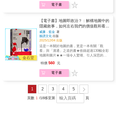
SensCritique（法國文化評論平臺）「他書寫今
研究所教授王明志 中華民國地圖學會理事
納斯、哈伯馬斯、羅爾斯、阿馬蒂亞．沈恩、
就可大致掌握各個地區複雜的歷史及世界歷史
電子書
日的伊朗：恐懼、政權的歷史，也描繪日常生
長方德琳 《報導者》總編輯巫師地理 地
佛洛伊德
的演進過程。 傳統的歷史學習往往側重於
活中依然存在的魅力。」－－Europe 1（法國
理及國際情勢粉專陳方隅 菜市場政治學共
人物與戰爭，本書則提供了極具啟發性的視
廣播電臺）「一份罕見、啟發性強、令人震撼
同編輯蕭鄉唯 國立臺東大學公共與文化事
角。宮崎正勝指出，地名是歷史層累的產物，
的見證，揭示了這個比以往更加封閉於世界之
務學系助理教授——專業推薦🗺️當我們把現實
【電子書】地圖即政治？：解構地圖中的
而地名的「層理」如同岩石的層理，最古老的
外的神權國度。」－－RTL（法國廣播電臺）
轉錄為平面，地圖是純粹的視覺資訊工具嗎？
隱藏敘事，如何左右我們的價值觀和看待
名字被壓在最底層，代表著最原始的文化。每
「一份重要的見證，充滿巨大的謙遜。」－－
我們對地圖的印象，往往單純將其視作一種視
世界的方式
一次征服或易名，就像是在上面疊了一層新的
威廉．藍金
著
Le Masque et la Plume（法國著名文化評論廣
覺化工具，以圖像的形式反映數據和地理資
臉譜文化
出版
岩石。書中選取了具代表性的「世界中心」城
播節目「假面與羽毛」）
訊，而地圖本身並不帶有立場。長久以來，製
2025/12/04 出版
市，分析其名稱的由來與變遷。例如，現今土
圖者也自詡遵從這樣的價值觀——中立、客
耳其的伊斯坦堡在希臘時代叫拜占庭，在羅馬
這是一本關於地圖的書，更是一本有關「觀
觀、嚴謹，以及為數據服務。然而，耶魯大學
時代叫君士坦丁堡，到了鄂圖曼土耳其時代名
看」與「溝通」之道的書★收錄超過130幅全彩
地圖學家、歷史學家威廉．藍金（William
為伊斯坦堡，地名的變化標誌了古希臘、羅馬
地圖和圖片★★一場令人驚嘆、引人深思的探
Rankin）在本書中打破了這樣的迷思——地圖
金石堂
帝國、鄂圖曼帝國帝國的興亡，也是橫跨東西
索之旅★★揭示地圖是如何形塑我們對於世界
並非單純呈現視覺資訊的中立工具，它們天生
560
特價
元
方文明的重要分水嶺，更象徵著宗教與帝國的
的理解★王志弘 國立臺灣大學建築與城鄉
就具有政治隱喻。所有的地圖都在作出主觀的
更迭。 這是一本能夠培養宏觀的歷史視
研究所教授王明志 中華民國地圖學會理事
論證，它們決定了世界如何被劃分、什麼人事
電子書
野，將地理知識與歷史脈絡完美結合的佳
長方德琳 《報導者》總編輯巫師地理 地
物被凸顯或隱藏，以及誰的聲音能被聽見——
作。 ＊ 為什麼這本書值得讀？旅遊的深
理及國際情勢粉專陳方隅 菜市場政治學共
一張地圖可以改變城市設計與河川流向、有力
度：下次旅行時，你不會只看到一座城市，而
同編輯蕭鄉唯 國立臺東大學公共與文化事
影響戰爭的方式與解決土地爭議，也會決定孩
是會看到一座層層疊疊的歷史博物館。視野的
務學系助理教授——專業推薦🗺️當我們把現實
1
2
3
4
5
子如何學習種族觀念。🗺️我們應該如何解讀地
拓展：本書將抽象的「歷史」變成具體的「地
轉錄為平面，地圖是純粹的視覺資訊工具嗎？
圖？——詮釋世界的七個關鍵本書將圍繞現代
理」，讓你從宏觀角度理解全球霸權是如何不
我們對地圖的印象，往往單純將其視作一種視
頁數
1
/18
移至第
頁
地圖的七個基本特性開展，它們是七種製圖技
斷演變與洗牌的。知識的趣味：讀來輕鬆有
覺化工具，以圖像的形式反映數據和地理資
術，也是創造世界的七個難處，是任何地圖製
趣，充滿許多冷門又實用的歷史知識。如果你
訊，而地圖本身並不帶有立場。長久以來，製
作者必須面對的抉擇，也是我們在解讀地圖時
正在尋找一本打破傳統框架、充滿智慧與趣味
圖者也自詡遵從這樣的價值觀——中立、客
必須覺察的重點。 ⁍邊界 ——畫一條線
的歷史讀物，本書能讓你從地圖上發掘更多隱
觀、嚴謹，以及為數據服務。然而，耶魯大學