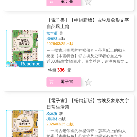
現？●幼發拉底河為何有「逆流河」之稱？
電子書
事件，重現五千年前的自然生態、藝術、社
社會。▎第一手證詞 × 心理學最新研究：看見
●「河馬蛋糕」是指什麼？本書首章以埃及風
會、信仰、文化哲思。在古埃及人所處的時
真實的加害者心態書中引用許多過去從未公開
土、氣候為鑰，推開古埃及的歷史巨門，從尼
代，無論是自然、風土，抑或這些所帶來的浩
的訪談，包括前納粹成員與在納粹教育下成長
羅河孕育的生機連結到埃及人獨有的生死觀，
瀚恩澤等，天地萬物皆是以象形文字來表示。
【電子書】【暢銷新版】古埃及象形文字
的人們的證詞。再搭配心理學研究的最新成
譜出古埃及信仰、精神圖像；次章則連結充盈
它平易寫實，卻也抒情如詩，遙遠的文明在學
自然風土篇
果，瑞斯展開深度分析，讓我們看到：普通人
在生活中的蟲魚鳥獸，農耕等自然賜與的恩
者虔誠地召喚下幽幽轉醒，數千年前的宗教信
是如何被影響、被說服，甚至被推動去參與暴
澤。內文以埃及生活文化為幹，介紹隨之創生
松本彌
著
仰和文化哲思，於象形文字的引路下傳奇復
行。這些故事與研究，不只讓歷史變得更清
楓樹林
出版
的象形文字，讓那些古老的字符帶領你穿越時
甦……「河川」、「山脈」、「人」、「蛇」
2026/03/25 出版
晰，也讓我們理解極端思想如何能再次出現。
空七千年，開啟你的荷魯斯之眼。
這些因具體形象而創生的文字並不難理解，但
▎走進歷史，是為了避免再度重演《納粹心
～一揭古老帝國的神祕傳奇～莎草紙上的動人
當中最令人感到好奇的，莫過於「空氣」、
態》提供了對這段恐怖歷史全新的理解。它提
祕密【本書特色】◎古埃及史學者心血之作，
「情感」這些抽象的事物，其形塑出的象形文
醒我們：極端思想不是過去式，而是可能隨時
近300幅古文物圖片，圖文並列，追溯象形文字
字，反映出古埃及人獨特的思考方式。●結婚會
Readmoo
捲土重來的危險。了解納粹心態，不只是回望
的符號淵源。◎分章明確，解說符號的起源、
讓人聯想到「緊緊拴住」，因此以「船綁在繫
336
特價
元
歷史；更是讓我們在今日的社會中保持警覺，
意義、與代表物品間的關聯，以及藏於符號中
船柱」的文字來表示。●火焰是生命的象徵，因
避免同樣的悲劇再次發生。★ 12 個警告★1.
的文化意涵。◎搭配地理、天文、宗教等學
此以「點火棒」的文字來表示繁榮、健康與快
電子書
散播陰謀論：以毫無根據的謊言煽動仇恨，把
科，重現五千年前的自然生態、藝術、社會、
樂。本書首章以埃及法老為鑰，推開古埃及的
特定族群塑造成敵人。讓人分不清真相，最終
信仰、文化哲思。在古埃及人所處的時代，無
歷史巨門，圖坦卡門的黃金面具、衣著，與之
相信極端手段。2. 區分他我：把世界簡化成兩
論是自然、風土，抑或這些所帶來的浩瀚恩澤
對應的象形文字皆細細描述，揭開金字塔下的
派，強化對立。把問題全怪在某個群體身上。
等，天地萬物皆是以象形文字來表示。它平易
【電子書】【暢銷新版】古埃及象形文字
神祕世界；次章則由男女的身體及動作，理解
3. 扮演領頭英雄：把領袖神化成救世主、全知
寫實，卻也抒情如詩，遙遠的文明在學者虔誠
日常生活篇
埃及人表述情感的方式；最後一章則是介紹伴
者。民眾逐漸把判斷與責任都交給他。4. 腐化
地召喚下幽幽轉醒，數千年前的宗教信仰和文
隨戰爭、建築、書寫等日常生活所需而生的字
松本彌
著
青年：鎖定易受影響的年輕人灌輸思想。控制
化哲思，於象形文字的引路下傳奇復甦……
符。內文以埃及生活文化為幹，介紹隨之創生
楓樹林
出版
教育，塑造只接受官方版本的世代。5. 菁英的
「河川」、「山脈」、「人」、「蛇」這些因
的象形文字，讓那些古老的字符帶領你穿越時
2026/03/25 出版
縱容：政商、軍方、宗教等菁英替獨裁者開
具體形象而創生的文字並不難理解，但當中最
空七千年，開啟你的荷魯斯之眼。
～一揭古老帝國的神祕傳奇～莎草紙上的動人
路。他們的支持往往讓極權更快上台。6. 打擊
令人感到好奇的，莫過於「空氣」、「情感」
祕密【本書特色】◎古埃及史學者心血之作，