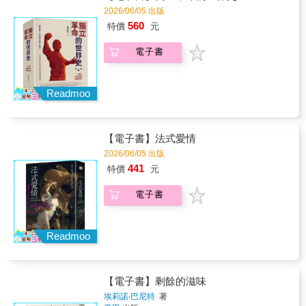
《赫遜河畔談中國歷史》《地北天南敘古今》
並開啟了延續千年的正統帝國統治，直到十五
2026/06/05 出版
《關係千萬重》《大歷史不會萎縮》《黃仁宇
世紀被鄂圖曼帝國滅亡。歷經古典時代到中世
560
特價
元
的大歷史觀》《緬北之戰》《長沙白茉莉》
紀，拜占庭帝國繁榮且強盛，無論在經濟、文
《汴京殘夢》《黃河青山：黃仁宇回憶錄》
化或軍事力量的表現，都居歐洲之冠。本書作
電子書
者闡述了君士坦丁大帝和他的後繼者在位期
間，羅馬的政治文化、希臘的知性傳統，以及
基督教的信仰，是如何在拜占庭首都獨特地融
Readmoo
合。而拜占庭面對東方兩大強敵波斯與伊斯蘭
的虎視耽耽，又是如何堅守了十一個世紀，最
後又為何滅亡。【你是知識控嗎？關於牛津通
識課】用最簡明直白的方式，了解現代人最需
【電子書】法式愛情
要知道的大問題。牛津通識課（Very Short
2026/06/05 出版
Introductions，簡稱VSI）是英國牛津大學出版
441
特價
元
社（Oxford University Press）的系列叢書，秉
持「為所有讀者提供一個可讀性強且包羅萬千
電子書
的工具書圖書館」的信念，於1995年首次推
出，多年來已出版近700本讀物，內容涉及歷
史、神學、藝術、哲學、文學、醫學、自然科
學、政治等數十多種領域。每一本書對應一個
Readmoo
主題，由該領域公認的專家撰寫，篇幅簡潔精
煉，並提供進一步深度閱讀的建議，確保讀者
讀完後能建立該主題的專業級知識框架。
【電子書】剩餘的滋味
埃莉諾‧巴尼特
著