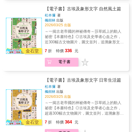
民地的落實、全球化的經濟大蕭條、美國與蘇
從古代商旅穿越絲路，到馬可波羅橫跨文明的
心理研究成果。《納粹心態》從嶄新的理解角
聯間的冷戰、蘇聯的解體與中國市場的開放
旅程；從今日中國高鐵外延、中亞能源重組、
【電子書】古埃及象形文字 自然風土篇
度，揭示這樁集體駭人罪行的前因後果。▎納
等，這些事件與我們的時代相接，並直接構成
烏俄戰爭的僵局，到中東戰火再起、歐盟擴張
粹如何走向殘暴？最難回答的歷史提問！人們
松本彌
著
了當今的世界局勢。本書由專家執筆，歸納出
與美國的戰略再平衡——歐亞大陸始終是決定
楓樹林
出版
常問：為什麼納粹親衛隊（SS）能犯下那些匪
近代歷史發展的六大關鍵：資本主義經濟體
全球變局的核心舞臺。法國學者米歇爾．布魯
2026/03/25 出版
夷所思的罪行？那些近距離槍殺猶太人的殺
系、民族國家政治體系、都市的膨脹、人工化
諾（Michel Bruneau）以跨越千年的視野，深
手，如何能一次又一次執行？集中營與死亡營
～一揭古老帝國的神祕傳奇～莎草紙上的動人
網絡的成長、技術體系的變化與社會體系的變
入解析歐亞如何在漫長歷史中串聯商路、帝
的指揮官為什麼願意——甚至興奮地——推動
祕密【本書特色】◎古埃及史學者心血之作，
動，把握這些脈絡，對近代世界的演變就可以
國、宗教、基礎建設、能源與地緣政治。在他
集體屠殺？而普通的德國人，又怎麼能默許猶
近300幅古文物圖片，圖文並列，追溯象形文字
瞭如指掌。 冊三《圖解東亞史》重新丈量立足
筆下，歐亞絕非某一國家的勢力範圍，是所有
太人被一步步排除、驅逐、消失？這些疑問至
的符號淵源。◎分章明確，解說符號的起源、
位置與東亞和世界的距離！跳出既有的認知框
336
大國都無法避開的「世界壓力中心」——戰
金石堂
7
折
特價
元
今仍令人不寒而慄，也讓人迫切想了解：究竟
意義、與代表物品間的關聯，以及藏於符號中
架，東亞史，即以東亞為整體的歷史，主要討
爭、油氣管線、運輸廊帶與意識形態衝突，都
是什麼樣的心態，讓人變成了加害者？▎《納
的文化意涵。◎搭配地理、天文、宗教等學
論在近代以前，以中國為中心形成的相對獨立
在此交織。對臺灣而言，理解歐亞正是認識美
電子書
粹心態》：走入黑暗核心，理解人性如何崩解
科，重現五千年前的自然生態、藝術、社會、
且封閉的文化圈。偌大的亞洲大陸上，每個文
中競爭、俄中互動、中東局勢升高、中亞政經
在《納粹心態》一書中，暢銷史學家勞倫斯．
信仰、文化哲思。在古埃及人所處的時代，無
化以不同的速度成長發展，透過戰爭、貿易以
重新洗牌、印度崛起、全球供應鏈重組與戰爭
瑞斯試圖回答這些最令人困惑的問題。他深入
論是自然、風土，抑或這些所帶來的浩瀚恩澤
及文化交流，發展較快的漢文化強勢影響周邊
風險的必備視角。在這個劇烈動盪的時代，看
二戰與猶太人大屠殺的核心，追查納粹加害者
等，天地萬物皆是以象形文字來表示。它平易
【電子書】古埃及象形文字 日常生活篇
區域，但時而又屈服於擁有強大武力的遊牧民
懂歐亞，就是看懂下一個十年的世界格局。歐
的真實想法與心路歷程。最終，他直面這段歷
寫實，卻也抒情如詩，遙遠的文明在學者虔誠
族，在時間、空間縱橫軸的變化下，與周邊各
松本彌
著
亞大陸正在改寫全球新秩序，理解它，就是掌
史的黑暗深處，解釋這些人究竟是如何、又為
地召喚下幽幽轉醒，數千年前的宗教信仰和文
區域國家彼此國力消長變動，進而推展出不同
楓樹林
出版
握未來的開始。
什麼會犯下人類歷史上最駭人的罪行。▎從邊
化哲思，於象形文字的引路下傳奇復甦……
2026/03/25 出版
的互動關係，形成特殊的架構與脈絡。
緣激進到全面災難：納粹心態的形成與崩塌瑞
「河川」、「山脈」、「人」、「蛇」這些因
～一揭古老帝國的神祕傳奇～莎草紙上的動人
斯帶領讀者重新審視納粹思想的全過程——從
具體形象而創生的文字並不難理解，但當中最
祕密【本書特色】◎古埃及史學者心血之作，
1920 年代的邊緣激進政治，到 1930 年代的選
令人感到好奇的，莫過於「空氣」、「情感」
超過300幅古文物圖片，圖文並列，追溯象形文
舉勝利與大眾動員，再到大屠殺的全面展開與
這些抽象的事物， 其形塑出的象形文字，反映
字的符號淵源。◎分章明確，解說符號的起
制度化，直至政權最後的瓦解。他清楚描繪
364
出古埃及人獨特的思考方式。●為何「東」與
金石堂
7
折
特價
元
源、意義、與代表物品間的關聯，以及藏於符
出：這套殘酷暴力的思想如何在特定條件下快
「左」、「西」與「右」是以相同文字來呈
號中的文化意涵。◎搭配信仰、建築、戰爭等
速生長，並靠著精心設計的宣傳機器滲入整個