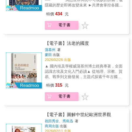
塔，卻是永恆。 《法老的國度》從第零王
隱藏的歷史即將改變未來 ►共濟會掌控各國政
朝開始，書寫古埃及文明的發展大勢與特徵，
Readmoo
要，發展核武，在世界各地發動戰爭？ ►
帶領讀者遊歷其中的迷人之處：雄偉的人面獅
434
特價
元
共濟會將會標印製於美鈔上，透過美元操弄世
身像、才情各異的法老、鮮豔如故的壁畫、細
界經濟？ ►共濟會偽造阿姆斯壯登陸月
膩優美的文學、講述日夜與重生的神話、莊嚴
電子書
球，贏得太空競賽？ ►共濟會是刺殺美國
肅穆的宗教儀式……古埃及的精采與驚奇，宛
總統甘迺迪的幕後黑手？ 談起共濟會，你
如天空神奴特身上的星辰，閃耀、雋永且不可
一定會想到它們眾多撼動世界的陰謀。 共
勝數。 除了走進古埃及的內在世界，本書
濟會背地裡在做什麼？如何加入共濟會？神祕
【電子書】法老的國度
也將目光投向尼羅河流域之外，概述其與巴比
儀式有哪些？ 種種迷團都讓這個組織蒙上
倫、以色列、波斯等周邊政權的交流碰撞，以
蒲慕州
著
一層神祕面紗，難窺堂奧。 過去，你只能透過
麥田
出版
及歷代文人對古埃及的興趣和探索，最終匯流
不可靠的資訊想像共濟會， 但可曾想過，這些
2026/02/26 出版
成「埃及學」的漫長過程。讓我們翻開書頁，
陰謀論是否是為了掩蓋更大的祕密？而真相又
循著現存遺蹟、重大事件與時人觀點，再次聽
▲ 國內埃及學權威蒲慕州博士經典專著，全面
是什麼？ ◎剖析共濟會，洞察世界動盪的
見法老與祂的子民，自歷史長河彼端傳來的悠
認識古埃及文化入門必讀▲ 從地理、宗教、貿
背後真相 自共濟會創會以來，就與世界重
遠回音。
易、戰爭到文藝發展，主題式探索千年古國的
大歷史事件密不可分， 它的發展與近代史高度
百變樣貌▲ 節選多篇經典文獻與詩句，品味古
315
重疊。 綜觀法國大革命、美國南北戰爭、解放
Readmoo
特價
元
埃及人的生活細節、情感表達與精神世界
黑奴、兩次世界大戰、 希特勒屠殺猶太人、法
西元前四千年，孕育於尼羅河邊的古埃及，被
西斯政權擴張等，共濟會皆在其中扮演重要角
電子書
歷史學家希羅多德稱為「尼羅河的贈禮」，是
色。 它時而因勢利導，利用動亂壯大版圖；時
人類史上的無價瑰寶。兩百多年前，法國學者
而飽受磨難，淪為被殺伐擄掠的階下囚。 在每
尚保榮利用「羅塞塔石碑」成功破譯埃及象形
個歷史的關鍵時刻，共濟會裡的人事物，
文字，並由此開展近代對古埃及文化的深入研
【電子書】圖解中世紀歐洲世界觀
總默默牽動著局勢發展，卻從沒人能徹底了解
究，逐步揭開古老文明的神祕面紗。 歷盡
祝田秀全、秀島迅
著
這個神祕組織。 可以說，只要剖析共濟會，就
歲月的洗禮，如今王國已不復在，神廟與金字
商周出版
出版
等於拼上了世界史中殘缺的拼圖， 能洞察社會
塔亦失去昔日榮光。然而，法老的國度依舊吸
2026/02/11 出版