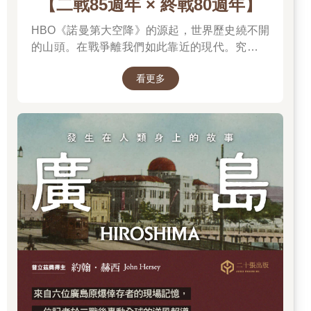
【二戰85週年 × 終戰80週年】
HBO《諾曼第大空降》的源起，世界歷史繞不開
的山頭。在戰爭離我們如此靠近的現代。究竟是
什麼力量驅動全球上億名男女，投入這場空前絕
看更多
後、影響至今的軍事衝突？我們站在世界和平的
中心，就更應了解二戰帶來和平的那群人與那個
理由。