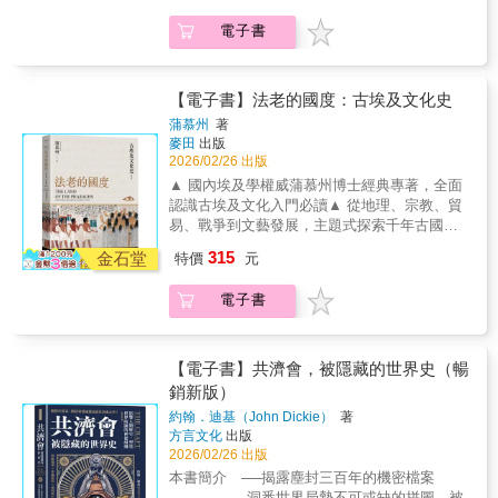
年開始拾起生活的碎片、重新建立秩序。
聯合國介入下，以色列得以建國，至今以、巴
在這此引人入勝的歷史著作中，維克托．謝別
電子書
雙方仍衝突不斷。 ．印度爆發大規模罷工
斯琛透過大量檔案與個人證詞，細緻描繪 1946
與示威，獨立運動風起雲湧。 ．馬歇爾調
年如何形塑今日世界、影響數代人的命運。作
停，使得國共內戰結果大不同。 ．麥克阿
者帶領讀者從柏林走到華府，從倫敦到莫斯
瑟將軍的決斷改變日本現代史的發展。 二
【電子書】法老的國度：古埃及文化史
科，再從德里延伸至上海；筆下既有掌權者，
戰落幕後，世界正式踏入全新的局勢。終戰後
也有和你我一樣的普通人。全書敘事鮮活、視
蒲慕州
著
簽訂的和平協議，不只重塑了二十世紀後半葉
麥田
出版
野宏大。讀完之後，你會更理解現代世界是如
的全球版圖，也深深影響著今日，甚至未來的
2026/02/26 出版
何誕生的，也能更清晰地看見未來可能前進的
世界走向。1946 年，冷戰序幕拉開，東歐地圖
方向。
▲ 國內埃及學權威蒲慕州博士經典專著，全面
被重新劃定；中國共產黨在國共內戰中占了上
認識古埃及文化入門必讀▲ 從地理、宗教、貿
風；以色列的建國藍圖開始成形；印度的獨立
易、戰爭到文藝發展，主題式探索千年古國的
幾乎已成定局。這一年是現代史真正的轉折點
百變樣貌▲ 節選多篇經典文獻與詩句，品味古
315
——多個國家在此時重生，國界與意識形態的
金石堂
特價
元
埃及人的生活細節、情感表達與精神世界
界線被重新劃定，而世界各地的人們也在這一
西元前四千年，孕育於尼羅河邊的古埃及，被
年開始拾起生活的碎片、重新建立秩序。
電子書
歷史學家希羅多德稱為「尼羅河的贈禮」，是
在這此引人入勝的歷史著作中，維克托．謝別
人類史上的無價瑰寶。兩百多年前，法國學者
斯琛透過大量檔案與個人證詞，細緻描繪 1946
尚保榮利用「羅塞塔石碑」成功破譯埃及象形
年如何形塑今日世界、影響數代人的命運。作
文字，並由此開展近代對古埃及文化的深入研
【電子書】共濟會，被隱藏的世界史（暢
者帶領讀者從柏林走到華府，從倫敦到莫斯
究，逐步揭開古老文明的神祕面紗。 歷盡
銷新版）
科，再從德里延伸至上海；筆下既有掌權者，
歲月的洗禮，如今王國已不復在，神廟與金字
也有和你我一樣的普通人。全書敘事鮮活、視
約翰．迪基（John Dickie）
著
塔亦失去昔日榮光。然而，法老的國度依舊吸
方言文化
出版
野宏大。讀完之後，你會更理解現代世界是如
引旅人親訪，讚嘆那如太陽熱烈、如月亮幽微
2026/02/26 出版
何誕生的，也能更清晰地看見未來可能前進的
的魅力，和在一片廣袤黃沙中屹立不搖的世界
方向。
本書簡介 ──揭露塵封三百年的機密檔案
遺產。人類，只是宇宙時間軸上的過客。金字
── 洞悉世界局勢不可或缺的拼圖，被