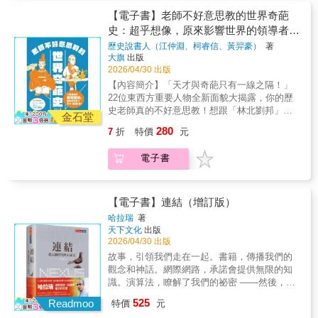
也可製成足球● 維多利亞時代的中產階級已懂
英國劍橋大學歷史學者埃莉諾‧巴尼特重拾人們
得用醜蔬果支付工資，搏慈善之名外將自己與
【電子書】老師不好意思教的世界奇葩
丟棄和封存的過往：當屠宰場的動物屍體一股
勞動階層區隔開來● 大航海時代的歐洲帝國殖
史：超乎想像，原來影響世界的領導者是
腦兒流進泰晤士河，終將導致十九世紀聞風即
民史幾可視為是一場蔗糖、咖啡、可可、茶葉
喪命的英國「大惡臭」；許多世紀裡，食材的
這樣！
歷史說書人（江仲淵、柯睿信、黃羿豪）
著
的爭奪史● 兩次的世界大戰，炸毀糧食補給船
利用智慧都是衡量主婦賢慧程度、乃至個人道
大旗
出版
一直是有效的軍事手段；在大後方則將主婦的
德的重要標準；罐頭食品的普及讓新興中產階
2026/04/30 出版
廚餘桶與愛國心連結● 工業革命的交通進化使
級得以淺嘗上流社會的美味；綠色革命的農藥
【內容簡介】「天才與奇葩只有一線之隔！」
得肉品、乳品、水果、海鮮得以送至遠方，減
與殺蟲劑，終止了飢荒，卻將大自然推向「寂
22位東西方重要人物全新面貌大揭露，你的歷
少浪費的近因，卻也埋下浪費的遠因 ▂▃▄ 人
靜的春天」；冷鏈不只改變產地到餐桌的距
史老師真的不好意思教！想跟「林北劉邦」共
類社會類面臨的最大問題，不是資源匱乏，而
金石堂
離，連「時間」也能凍成「資本」；一場突如
事──一言不合Chill用髒話噴死你。「上次降臨
是分配不均──還有，人的劣根性！ ▄▃▂
280
7
折
特價
元
其來疫情，如何成為喚醒食物珍視與引發浪費
的神人哥倫布拿槍殺過來了！」──文明征(ㄏㄨ
食物作為人類生存最原始的資源，並非一直以
的雙面刃…… 巴尼特將食物保存技術的演
ㄟˇ)服(ㄇㄧㄝˋ)者與他快樂夥伴的黑歷史。古斯
來都如今日這般不虞匱乏。事實上，長達數千
電子書
變放進人類文明的大歷史裡，不僅提供了有趣
塔夫三世想用咖啡毒死人──「毒」了四十年後
年的時間，人類活動都與食物的獲取與保存高
的軼事，也帶來發人深省的見解，展示食物的
自己先撒手人寰。雍正想要一手掌握全國政務
度相關，浪費的原因也隨時代不停改變。
浪費和保存如何塑造了我們的今日世界──眼看
該怎麼做？──開設有史以來第一個「爆廢公
英國劍橋大學歷史學者埃莉諾‧巴尼特重拾人們
也將決定我們的未來生活。這不僅是一部人類
社」大正天皇教你皇家詔書怎麼用──捲起來當
【電子書】連結（增訂版）
丟棄和封存的過往：當屠宰場的動物屍體一股
食物史的回顧，也是一場關於環境永續和社會
成望遠鏡！德軍壓境，「壓力山大」的邱吉爾
腦兒流進泰晤士河，終將導致十九世紀聞風即
哈拉瑞
著
問題的反思之旅。 你吃什麼會定義你，你浪費
如何緩和自己的憂鬱症──透過酒精，大量的酒
天下文化
出版
喪命的英國「大惡臭」；許多世紀裡，食材的
的食物也會定義你。If you are what you eat,
精……。獨裁者佛朗哥教你怎麼搞大內宣──弄
2026/04/30 出版
利用智慧都是衡量主婦賢慧程度、乃至個人道
you are also what you throw away. ★★★★媒
一支「皇家馬德里」來玩玩吧美國蘇聯靠哪
德的重要標準；罐頭食品的普及讓新興中產階
故事，引領我們走在一起。書籍，傳播我們的
體好評★★★★★ 我狼吞虎嚥地讀完了這
邊？──南斯拉夫強人狄托：「小孩子才做選
級得以淺嘗上流社會的美味；綠色革命的農藥
觀念和神話。網際網路，承諾會提供無限的知
本美味的書，就像飢腸轆轆吃下一盤馬鈴薯高
擇，我全都不要。」關得夠久就是優秀的政治
與殺蟲劑，終止了飢荒，卻將大自然推向「寂
識。演算法，瞭解了我們的祕密 ——然後，我
麗菜煎餅佐黑刺李酸辣醬般過癮。——崔斯特
人物？──讓曼德拉告訴你什麼是「整個世界的
靜的春天」；冷鏈不只改變產地到餐桌的距
們就互相對立了！現在與未來，AI將會做什
倫・史都華／知名反食物浪費行動者 考證
525
聖人，一個國家的罪人。」
Readmoo
特價
元
離，連「時間」也能凍成「資本」；一場突如
麼？哈拉瑞的新巨作《連結》，以激勵人心的
縝密，內容豐富，埃莉諾‧巴尼特將剩食真正變