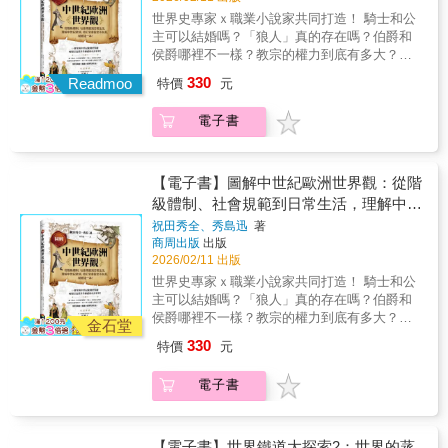
運作，預測未來。 ◎從拿破崙到希特勒──沾滿
引旅人親訪，讚嘆那如太陽熱烈、如月亮幽微
世界史專家ｘ職業小說家共同打造！ 騎士和公
鮮血的共濟會 擁有眾多貴族與達官顯要的共濟
的魅力，和在一片廣袤黃沙中屹立不搖的世界
主可以結婚嗎？「狼人」真的存在嗎？伯爵和
會，總吸引各國獨裁政權的目光。 統治者有時
遺產。人類，只是宇宙時間軸上的過客。金字
侯爵哪裡不一樣？教宗的權力到底有多大？一
吸納它龐大的勢力為己所用，有時趕盡殺絕，
塔，卻是永恆。 《法老的國度》從第零王
冊掌握中世紀歐洲世界觀 輕鬆打造最具考據感
深怕它威脅政權。 拿破崙自立為王時，共濟會
330
朝開始，書寫古埃及文明的發展大勢與特徵，
Readmoo
特價
元
的史詩世界！ = = = = = = = = = = = = = = = =
成為政府眼線；但本應百依百順的共濟會， 最
帶領讀者遊歷其中的迷人之處：雄偉的人面獅
= = = 「中世紀歐洲」這個題材總是充滿吸引
後卻鬧得滿城風雨，捲入雙面間諜、陰謀分子
身像、才情各異的法老、鮮豔如故的壁畫、細
電子書
力，但當你隨著劇情，穿梭在感覺熟悉又有點
等各種腥風血雨中。 一百多年後，希特勒運用
膩優美的文學、講述日夜與重生的神話、莊嚴
陌生的故事背景中，某些疑惑是否曾一閃而
了截然不同的手段， 不費一兵一卒，就讓會內
肅穆的宗教儀式……古埃及的精采與驚奇，宛
過？「除了戰場與城堡，當時人們的衣食住行
兄弟自相殘殺，蠶食而盡。 ◎更多不為人知的
如天空神奴特身上的星辰，閃耀、雋永且不可
究竟是什麼模樣？」「所謂的騎士精神是怎麼
陰謀──揭開共濟會幕後的黑手 走過動盪戰爭，
【電子書】圖解中世紀歐洲世界觀：從階
勝數。 除了走進古埃及的內在世界，本書
形塑的？」不只是一本工具書，更是連結大眾
迎來和平的現在，共濟會如何脫胎重生， 悄然
級體制、社會規範到日常生活，理解中世
也將目光投向尼羅河流域之外，概述其與巴比
浪漫想像與真實中世紀的解碼鑰匙！▶權力藍
掌控局勢，一躍成為操控世界政治與經濟的藏
紀歐洲、奇幻背景設定不失真，就看這一
倫、以色列、波斯等周邊政權的交流碰撞，以
祝田秀全、秀島迅
著
圖： 搞懂階級體制，讓故事中的角色行為更有
鏡人？ 共濟會的陰謀論又是何時開始流傳？ 作
商周出版
出版
及歷代文人對古埃及的興趣和探索，最終匯流
本！
依據▶日常圖解： 深入貴族和百姓的生活現
者於書中明言，這些傳聞雖然誇大，但並非空
2026/02/11 出版
成「埃及學」的漫長過程。讓我們翻開書頁，
場，還原被歷史課本省略的細節▶創作實踐：
穴來風， 只是背後牽涉了更加複雜的結構，更
循著現存遺蹟、重大事件與時人觀點，再次聽
世界史專家ｘ職業小說家共同打造！ 騎士和公
具體建議幫助創作者建立紮實、有說服力的背
為龐大的利益。 重要的是，散布共濟會陰謀論
見法老與祂的子民，自歷史長河彼端傳來的悠
主可以結婚嗎？「狼人」真的存在嗎？伯爵和
景，奇幻故事再也不「走味」不論是追求作品
的組織是誰？又想獲得哪些好處？ 它們是撕開
遠回音。
侯爵哪裡不一樣？教宗的權力到底有多大？一
考究度的創作者、渴望看透影視作品細節的觀
金石堂
共濟會邪惡面具的英雄？還是想奪取其社會地
冊掌握中世紀歐洲世界觀 輕鬆打造最具考據感
眾，或是想理解遊戲世界觀的玩家，本書將帶
位的覬覦者？ 問題的答案將牽動世界運
330
特價
元
的史詩世界！ = = = = = = = = = = = = = = = =
你精準捕捉中世紀歐洲的靈魂、徹底沉浸在那
作，而你，也無法逃離其中。
= = = 「中世紀歐洲」這個題材總是充滿吸引
個迷人時代！好評推薦馬雅人｜FB 「馬雅國駐
電子書
力，但當你隨著劇情，穿梭在感覺熟悉又有點
臺辦事處」版主seayu｜「即食歷史」版主「圖
陌生的故事背景中，某些疑惑是否曾一閃而
解加上平易近人的文字，是日本歷史普及作家
過？「除了戰場與城堡，當時人們的衣食住行
的拿手好戲。透過這樣簡單易懂的方式，讓我
究竟是什麼模樣？」「所謂的騎士精神是怎麼
【電子書】世界鐵道大探索2：世界的蒸