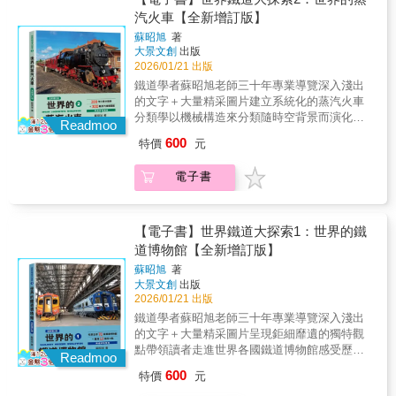
們可以瞭解中世紀歐洲複雜又精彩的愛恨情
形塑的？」不只是一本工具書，更是連結大眾
汽火車【全新增訂版】
仇。走入那些國王、騎士、公主、教士，乃至
浪漫想像與真實中世紀的解碼鑰匙！▶權力藍
於吟遊詩人與農奴的多元世界中。」——FB
蘇昭旭
著
圖： 搞懂階級體制，讓故事中的角色行為更有
「馬雅國駐臺辦事處」版主／馬雅人「中世紀
大景文創
出版
依據▶日常圖解： 深入貴族和百姓的生活現
歐洲實在很引人入勝。騎士精神、城堡城牆、
2026/01/21 出版
場，還原被歷史課本省略的細節▶創作實踐：
宏偉建築，都是讓人感覺夢幻的文化遺產。現
鐵道學者蘇昭旭老師三十年專業導覽深入淺出
具體建議幫助創作者建立紮實、有說服力的背
在就翻開這本書，以輕鬆易懂的圖文方式了解
的文字＋大量精采圖片建立系統化的蒸汽火車
景，奇幻故事再也不「走味」不論是追求作品
這個夢幻般的時代，進入真實的中世紀歐洲
分類學以機械構造來分類隨時空背景而演化帶
考究度的創作者、渴望看透影視作品細節的觀
Readmoo
吧！」——「即食歷史」版主／seayu
領讀者感受蒸汽火車獨特的生命力▲全新增訂
眾，或是想理解遊戲世界觀的玩家，本書將帶
600
特價
元
版特色‧新增兩種尺寸窄軌鐵道蒸汽火車，資訊
你精準捕捉中世紀歐洲的靈魂、徹底沉浸在那
更齊全‧更新各國蒸汽火車相關資訊‧更新圖照，
個迷人時代！好評推薦馬雅人｜FB 「馬雅國駐
電子書
精采度升級‧鐵道職人三十餘載走訪，記錄世界
臺辦事處」版主seayu｜「即食歷史」版主「圖
鐵道文化景象 1804年蒸汽機車誕生至今已二百
解加上平易近人的文字，是日本歷史普及作家
二十餘年，在這期間，因著軌道距離、動力、
的拿手好戲。透過這樣簡單易懂的方式，讓我
速度、地形、功能等不同需求，蒸汽機車歷經
【電子書】世界鐵道大探索1：世界的鐵
們可以瞭解中世紀歐洲複雜又精彩的愛恨情
多次「演化」，人們製造出數千種型式、各具
道博物館【全新增訂版】
仇。走入那些國王、騎士、公主、教士，乃至
魅力的蒸汽機車，可說是動力機械的藝術品。
於吟遊詩人與農奴的多元世界中。」——FB
蘇昭旭
著
雖然現在主流交通工具已不是蒸汽火車，但仍
「馬雅國駐臺辦事處」版主／馬雅人「中世紀
大景文創
出版
有蒸汽火車鐵道路線持續營運中，有些以在特
歐洲實在很引人入勝。騎士精神、城堡城牆、
2026/01/21 出版
殊節日亮相的「動態保存」為主，有些則收藏
宏偉建築，都是讓人感覺夢幻的文化遺產。現
鐵道學者蘇昭旭老師三十年專業導覽深入淺出
在各地博物館「靜態保存」。 為什麼有些蒸汽
在就翻開這本書，以輕鬆易懂的圖文方式了解
的文字＋大量精采圖片呈現鉅細靡遺的獨特觀
火車鐵道路線仍在運行？為什麼我們需要保存
這個夢幻般的時代，進入真實的中世紀歐洲
點帶領讀者走進世界各國鐵道博物館感受歷史
蒸汽火車？透過這本書，讀者將領悟到蒸汽火
Readmoo
吧！」——「即食歷史」版主／seayu
氛圍‧探究鐵道文物‧豐富知識涵養▲全新增訂版
車存在的意義，感受到蒸汽火車不隨著時代變
600
特價
元
特色‧更新臺灣鐵道博物館最新資訊‧新增歐洲地
遷的珍貴價值。此外，作者花費二十多年時間