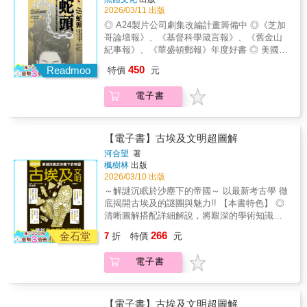
太基強敵（雖然往後幾十年都在挨打）。•迦太
2026/03/11 出版
符。內文以埃及生活文化為幹，介紹隨之創生
基戰神漢尼拔僅憑最後一頭倖存戰象與殘兵，
的象形文字，讓那些古老的字符帶領你穿越時
◎ A24製片公司劇集改編計畫籌備中 ◎《芝加
就打得羅馬軍團滿地找牙。•遭日耳曼人大敗
空七千年，開啟你的荷魯斯之眼。
哥論壇報》、《基督科學箴言報》、《舊金山
後，奧古斯都以頭撞牆哭喊著要對方「把我的
紀事報》、《華盛頓郵報》年度好書 ◎ 美國亞
軍團還來！」•運動狂熱者尼祿不僅大辦運動
馬遜逾1,600位讀者4.5顆星高評價，Goodread
450
會，還親自上場，拿了1808面金牌。羅馬帝國
Readmoo
特價
元
逾9,600位讀者4.2顆星高評價「必讀佳作……
興盛約五百年，極盛時期疆域橫跨今日二十五
這是個情節豐富、敘事優美的故事，過程緊
國以上，遠及英格蘭、烏克蘭與阿拉伯半島，
電子書
張，充滿出人意表的轉折，有些地方讀起來就
並深刻形塑政治、法律、哲學與建築的基礎，
像是約翰．勒卡雷（John le Carré）的小
留下羅馬數字、曆法、水道橋與混凝土等不朽
說。」 ──《華盛頓郵報》 在這幅聳動的真
遺產。義大利史權威羅斯•金恩以嚴謹考究與生
實事件全景中，派崔克．拉登．基夫調查了一
【電子書】古埃及文明超圖解
動敘事，揭示一個開端卑微卻命運非凡的帝
個由意想不到的罪犯經營的祕密世界：一名能
河合望
著
國，如何在大勝與潰敗、殺戮、背叛、權謀、
聚攏人心的中年祖母，在紐約唐人街一家小麵
楓樹林
出版
慾望、殘酷與愛恨情仇的劇烈交織之下，創建
店裡管理著能夠賺進數百萬美元的人口偷渡事
2026/03/10 出版
出前所未有的霸權，成為僅次於天國的最強帝
業。 基夫揭露了萍姐複雜帝國的內部運
～解謎沉眠於沙塵下的帝國～ 以最新考古學 徹
國。從母狼奶大的羅馬城創建者與史前羅馬，
作，並描述聯邦調查局長達十年的調查最終導
底揭開古埃及的謎團與魅力!! 【本書特色】 ◎
到凱薩、龐培、蘇拉、格拉古兄弟的共和時
致萍姐的垮台。基夫追蹤移民及歸化局的調查
清晰圖解搭配詳細解說，將艱深的學術知識轉
代，再到奧古斯都、尼祿、哈德良、戴克里
過程，發現這些移民官員經常表現出無能，有
化為直觀易懂的內容。 ◎以最新考古學與科學
先、君士坦丁大帝締造的帝國盛世──史詩般的
266
時甚至貪腐，而他們就這樣持續追捕那些孤注
金石堂
7
折
特價
元
研究為基礎，重新檢視金字塔建造過程、法老
戰役、殘忍而野心勃勃的強人、匪夷所思的陰
一擲、甘冒一切風險也要來美國的移民。在這
死因等謎團。 ◎囊括古埃及的建築、歷史、宗
謀詭計、泯滅人性的腥風血雨、錯綜複雜的家
個過程中，基夫描繪出一幅令人震撼的畫面：
電子書
教信仰、日常生活型態等，全方位深入古文明
族鬥爭與聯姻、魅力四射的藝術家與角鬥士，
一整個世代的非法移民肖像，以及支撐與剝削
的世界。 金字塔如何建成？ 木乃伊隱藏著什麼
以及璀璨耀眼的文化成就。千年帝國史極致濃
這些移民的複雜地下經濟。 「蛇頭」一詞
訊息？ 古埃及人過著怎樣的日常生活？ 跨越三
縮，在情緒翻湧與不斷驚嘆之中，看盡古羅馬
的起源是個謎。有些人認為，蛇象徵迂迴繞行
千年時光，古埃及文明依舊深深吸引著世人。
的崛起、輝煌與衰亡。【好評推薦】「金恩以
【電子書】古埃及文明超圖解