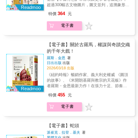
人權：壓縮司法、媒體與言論自由。讓反對者
這些抽象的事物， 其形塑出的象形文字，反映
超過300幅古文物圖片，圖文並列，追溯象形文
無法發聲，社會逐漸噤聲。7. 濫用信仰：要求
出古埃及人獨特的思考方式。●為何「東」與
Readmoo
字的符號淵源。◎分章明確，解說符號的起
人民用「相信」取代「思考」。以烏托邦願景
「左」、「西」與「右」是以相同文字來呈
364
特價
元
源、意義、與代表物品間的關聯，以及藏於符
迷惑人心、排斥理性。8. 草木皆兵：不斷製造
現？●幼發拉底河為何有「逆流河」之稱？
號中的文化意涵。◎搭配信仰、建築、戰爭等
敵人讓人民保持恐懼。在「危機」名義下鞏固
●「河馬蛋糕」是指什麼？本書首章以埃及風
電子書
事件，重現五千年前的自然生態、藝術、社
權力。9. 消滅阻力：對軍方、教會、官僚等有
土、氣候為鑰，推開古埃及的歷史巨門，從尼
會、信仰、文化哲思。在古埃及人所處的時
力團體下手。確保沒有任何力量能推翻他。10.
羅河孕育的生機連結到埃及人獨有的生死觀，
代，無論是自然、風土，抑或這些所帶來的浩
升級種族主義：把偏見提升成「族群優劣」的
譜出古埃及信仰、精神圖像；次章則連結充盈
瀚恩澤等，天地萬物皆是以象形文字來表示。
【電子書】關於古羅馬，權謀與奇蹟交織
信念。讓暴力與迫害變得「理所當然」。11. 拉
在生活中的蟲魚鳥獸，農耕等自然賜與的恩
它平易寫實，卻也抒情如詩，遙遠的文明在學
開殺人距離：用機械化、遠距離的方法降低殺
的千年大戲！
澤。內文以埃及生活文化為幹，介紹隨之創生
者虔誠地召喚下幽幽轉醒，數千年前的宗教信
人罪惡感。讓暴力更容易、也更冷酷地被執
的象形文字，讓那些古老的字符帶領你穿越時
羅斯．金恩
著
仰和文化哲思，於象形文字的引路下傳奇復
行。12. 煽動恐懼：利用恐懼讓人民覺得「只有
空七千年，開啟你的荷魯斯之眼。
日出出版
出版
甦……「河川」、「山脈」、「人」、「蛇」
領袖能保護你」。越害怕，就越願意接受極端
2026/03/18 出版
這些因具體形象而創生的文字並不難理解，但
命令。
《紐約時報》暢銷作家、義大利史權威 《圓頂
當中最令人感到好奇的，莫過於「空氣」、
的故事》、《米開朗基羅與教宗的天花板》作
「情感」這些抽象的事物，其形塑出的象形文
者羅斯・金恩最新力作！在張力十足、節奏明
字，反映出古埃及人獨特的思考方式。●結婚會
Readmoo
快的敘事中，直擊古代西方世界最強大帝國、
讓人聯想到「緊緊拴住」，因此以「船綁在繫
455
特價
元
最具影響力文明的傳奇崛起與統治。★易讀又
船柱」的文字來表示。●火焰是生命的象徵，因
好玩，徹底刷新你對古羅馬的視角！★全球暢
此以「點火棒」的文字來表示繁榮、健康與快
電子書
銷「最短歷史」（The Shortest History）系列
樂。本書首章以埃及法老為鑰，推開古埃及的
人氣之作★扎實史料、戲劇敘事。重返歷史關
歷史巨門，圖坦卡門的黃金面具、衣著，與之
鍵時刻，深度理解古羅馬的首選之作！•羅馬城
對應的象形文字皆細細描述，揭開金字塔下的
的創建，始於一場大規模女性綁架。•羅馬一天
【電子書】蛇頭
神祕世界；次章則由男女的身體及動作，理解
造不成，但羅馬人只花六十天，就從對船艦一
埃及人表述情感的方式；最後一章則是介紹伴
派崔克．拉登．基夫
著
竅不通的小菜菜到造出百艘戰艦，甚至擊敗迦
黑體文化
出版
隨戰爭、建築、書寫等日常生活所需而生的字