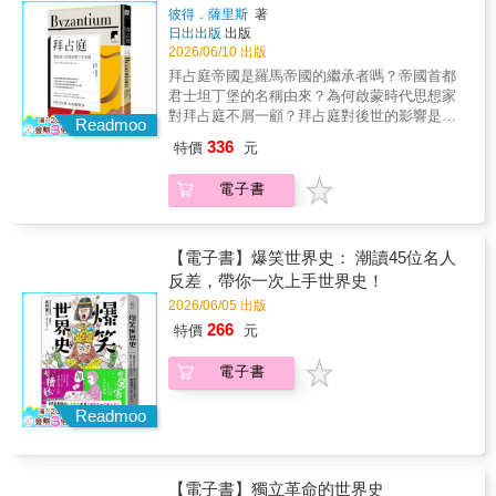
序。然而，當大國在核武、人工智慧、太空與
文化洞察。 戰爭與近現代中國：親歷時代動
以及不斷思索的腦海裡。▍【聯經出版．黃仁
彼得．薩里斯
著
貿易戰場全面競逐，世界正迅速變得脆弱而危
盪，書寫生命史詩。 小說與文學創作：以文
日出出版
出版
宇文集】出版計畫集結黃仁宇思想全貌，重現
險。全球史專家文安立警告：一場規模與破壞
學筆法重現歷史氛圍與情感。這是一部完整的
2026/06/10 出版
大歷史視野黃仁宇（1918–2000）是二十世紀
力前所未見的大國戰爭，已不再是遙遠的假
思想工程，引領讀者全面認識黃仁宇的思想脈
最具影響力的華人歷史學家之一。他以「大歷
拜占庭帝國是羅馬帝國的繼承者嗎？帝國首都
設。《大戰將至》以十九世紀末、二十世紀初
絡，也讓經典再度回到當代視野，持續發揮影
史觀」著稱，擅長從宏觀視野審視中國與世界
君士坦丁堡的名稱由來？為何啟蒙時代思想家
的歷史為鏡，揭示當年民族主義高漲、全球化
響力。透過【黃仁宇文集】，我們將再次看見
的歷史結構，並以嚴謹的學術研究、深刻的文
對拜占庭不屑一顧？拜占庭對後世的影響是什
失靈、恐懼與仇恨蔓延，如何一步步將世界推
Readmoo
——歷史不是片段，而是千萬重的關聯。
化觀察和動人的文學筆法，為世人留下豐厚的
麼？打開牛津大學出版社最受歡迎通識讀本，
向第一次世界大戰的深淵。文安立指出，當下
▍【聯經出版．黃仁宇文集】《萬曆十五年：
336
特價
元
思想遺產聯經出版特別規劃完整的【黃仁宇文
用最簡明的方式認識影響人類發展深遠的大帝
的國際局勢與那個時代存在令人不安的相似
一個無關緊要的年分》《十六世紀明代中國之
集】，將其分散於各出版社的著作重新彙整，
國。西元二八四年，軍人出身的戴克里先擊敗
性。本書犀利挑戰傳統外交思維，提出全新的
財政與稅收》《明代的漕運，1368-1644》《中
電子書
陸續改版推出，分為五大系列： 大歷史觀與
對手即位羅馬皇帝，為了有效管理幅員廣闊的
妥協邏輯、核威懾觀念與外交語言，提醒我
國大歷史》《資本主義與廿一世紀》《從大歷
歷史方法論：重新定義歷史格局與中國定位。
帝國及對抗外敵，他推動各種行政改革，並將
們：唯有正視歷史的警訊，避免沙文主義、恐
史的角度讀蔣介石日記》《放寬歷史的視界》
明代研究專著：嚴謹考證，深掘制度與社會運
統治權分配出去，讓帝國在東西方各有皇帝及
懼與宿命論的致命結合，人類才可能阻止下一
《赫遜河畔談中國歷史》《地北天南敘古今》
作。 歷史類散文：知性與感性的交織，展現
副帝共同治理。伴隨一系列權力重組的的結果
【電子書】爆笑世界史： 潮讀45位名人
場大國浩劫的降臨。這不只是一本國際政治的
《關係千萬重》《大歷史不會萎縮》《黃仁宇
文化洞察。 戰爭與近現代中國：親歷時代動
是，帝國的權力及影響力逐漸由原本以拉丁語
反差，帶你一次上手世界史！
警世之書，更是一份寫給二十一世紀的緊急歷
的大歷史觀》《緬北之戰》《長沙白茉莉》
盪，書寫生命史詩。 小說與文學創作：以文
為主的西方行省，轉移到以希臘文為主的東方
史備忘錄。
《汴京殘夢》《黃河青山：黃仁宇回憶錄》
2026/06/05 出版
學筆法重現歷史氛圍與情感。這是一部完整的
行省。西元三二五年，君士坦丁擊敗眾多對手
266
特價
元
思想工程，引領讀者全面認識黃仁宇的思想脈
稱霸羅馬世界，他將古希臘城市拜占庭以自己
絡，也讓經典再度回到當代視野，持續發揮影
的名字命名，並在這個新城市統治這個國家。
電子書
響力。透過【黃仁宇文集】，我們將再次看見
有別於過往羅馬君主的多神信仰，君士坦丁公
——歷史不是片段，而是千萬重的關聯。
開支持基督教，並延續東方的神格君主文化：
▍【聯經出版．黃仁宇文集】《萬曆十五年：
他是神在人間的代理人。隨著繼承者繼續遵循
Readmoo
一個無關緊要的年分》《十六世紀明代中國之
基督教政策，以及越來越多羅馬官員為了討好
財政與稅收》《明代的漕運，1368-1644》《中
皇帝而改基督教，到了四世紀末，基督教已變
國大歷史》《資本主義與廿一世紀》《從大歷
身為羅馬帝國的國教。西元四七六年，西羅馬
【電子書】獨立革命的世界史
史的角度讀蔣介石日記》《放寬歷史的視界》
帝國政權垮台，東羅馬帝國成為唯一繼承者，