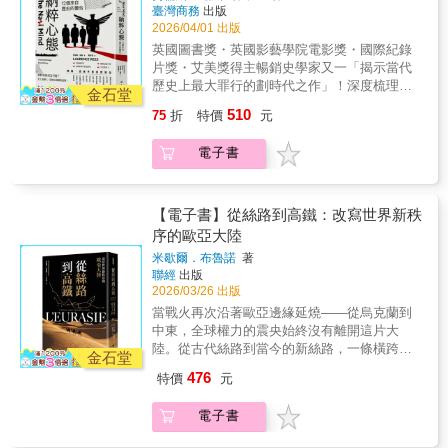
的框架，詳細敘述自有人類以來，世界是如何
古代的人們和我們其實有著令人驚奇的關聯
臺灣商務
出版
變革、重組與融合，從政治、經濟、戰爭到宗
性，而不了解歷史的人，注定要重蹈覆轍。 與
2026/04/01 出版
教、思想、文化，各個層面都有解說，將世界
其向命運認輸，不如向歷史上的溫拿前輩們學
英國圖書獎・英國影藝學院電影獎・國際紀錄
千年來的變遷盡收眼底，並且特別列出中國與
習，並仿效那些狠角色，給命運點顏色瞧瞧！
片獎・艾美獎得主暢銷史學家又一「揭示當代
日本的歷史做為參照。帶領讀者掌握世界的發
方法都告訴你了，還他X的楞在那邊做什麼？是
歷史上最大罪行的劃時代之作」！深度梳理納
展脈絡，回首過去、反思現在，跨出腳步，翻
金石堂
時候該做出改變了！ 【本書適合】 ☑ 總是對
粹黨羽的動機和內心世界，解析納粹極端思想
出歷史新頁！ 冊二《圖解世界近現代史》綜觀
510
75
折
特價
元
歷史昏昏欲睡的你 ☑ 對奇葩史料興致勃勃的你
是如何從邊緣走向主流？為什麼能吸引大批追
近代全球政經秩序的發展脈絡，了解近代國家
☑ 對人生感到倦怠厭世的你 ☑ 想要翻身掌握精
隨者？勞倫斯‧瑞斯追查這些思想怎會形成、擴
的崛起與衰落，洞悉十八世紀以來局勢變化的
電子書
彩人生的你 ☑ 還有那邊那個你！不要懷疑、不
散，並最終釀成悲劇，以及為何我們在今天仍
軌跡，認識當前處境，迎接世界新格局。 現代
要轉頭，就是你！
必須嚴肅面對各種再次冒出的極端運動。【內
的歷史不是單獨存在的，必須放在近三百年的
容重點】 納粹怎會如此心狠手辣？集中營
脈絡中理解。美中爭霸的局面、區域貿易整
與死亡營的主事者為何會心甘情願——往往還
【電子書】從絲路到高鐵：改寫世界新秩
合、多國內戰與極端主義的文化衝突等局勢變
滿懷熱忱地——主導大屠殺？德國老百姓當時
序的歐亞大陸
化讓人難以通盤理解，但透過歷史可以究其根
又怎會放任他們宰割猶太人？暢銷作家勞倫斯‧
源、洞悉事件的來龍去脈，解讀錯綜複雜的國
米歇爾．布魯諾
著
瑞斯結合歷史與心理學最新研究，以《納粹心
際情勢，進一步預見未來。 歷史是過去傳到未
聯經
出版
態》破解納粹與大屠殺的難解之謎。 作者
來的回音，是未來投射在過去的倒影。近現代
2026/03/26 出版
最後將潛入黑暗，說明這些人是如何、為何有
史含括了去今未遠的歷史事件，和眼前的世界
當戰火再次沿著歐亞邊緣延燒——從烏克蘭到
辦法犯下世界史上最令人髮指的罪行。並以
密切相關，有助於認識當前自身的處境，並思
中東，全球權力的震央始終沒有離開這片大
「十二個警告」為鏡，自「他我」之分步步梳
索人類的明天。史學家克羅齊曾說：「一切真
陸。從古代絲路到當今的新絲路，一條橫跨歐
理至持續升溫的種族仇恨，追溯納粹從興起至
金石堂
歷史都是當代史。」人的文化及觀點無不與歷
亞的大軸線，正翻轉世界的力量平衡。決定全
最後衰亡的歷程，同時提醒我們應於當代領袖
476
特價
元
史緊密地聯繫著，做為一個現代人，不能不了
球秩序的從來不是單一大國，而是連結它們、
身上注意哪些危險跡象。 瑞斯援引以往未
解過去的世界如何銜接到現代。 十八世紀以
牽動文明與資源的那片土地。要理解國際局
曾公開過的證詞，讓納粹分子與在納粹體制下
電子書
來，世界面臨一連串的變化，從工業革命的發
勢，掌握未來的地緣政治，臺灣必須看懂歐亞
成長的民眾現身說法，搭配嚴謹的心理學知
生、大戰前後各國勢力的消長、民族主義在殖
大陸。本書帶我們重新站上世界地圖的中心，
識，列舉有關服從、權威及大腦運作的開創性