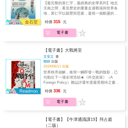
的，是作者對歷史尺度失效與重建的深刻警覺
分工愈來愈細，甚至出現大量無意義的工作。
【最完整的黃仁宇，最經典的史學系列】地北
懷抱中離世。 & &mdash;&mdash;人類的每一
明，要如何能夠成功延續下去？未來會發生什
時，醫學自然會發展；這本書寫得通俗易懂
——當戰爭、遷徙、制度與世界秩序不斷打破
為什麼有人的職業是遛狗？創意總監究竟在監
天南之間，看見歷史的重量走過戰場與世界各
次大躍進，都發生在我們對自己有了新認識的
麼危機，其實沒有人知道。歷史反覆證明，人
&hellip;&hellip;通常專家的寫作方式會較為艱
既有經驗，人們該如何重新理解歷史？黃仁宇
督什麼？學校裡的行政人員人數怎麼會超越教
地，黃仁宇以親歷與思索，凝視一個動盪的世
時候
類對未來的預測幾乎總是錯的，因此真正能延
澀，但本書的解說方式適合一般大眾輕鬆閱
以個人經歷為起點，延伸出對中國近現代轉型
職員人數？凡此種種都不禁讓人思考，我們今
紀。《地北天南敘古今》收錄黃仁宇橫跨近半
續繁榮的，不是找到一套永遠正確的制度，而
讀，因此對國、高中生來說，也相當理想。」
315
的宏觀觀察。他指出，內戰與社會動盪的深層
金石堂
天是否為了滿足社會的期待與共識，才為忙碌
特價
元
世紀完成的二十七篇文字，最早成稿於二戰期
是建立一個能夠持續學習、自由試驗、不斷修
&──韓國Yes24網路書店讀者好評
意義，並非單一意識形態的對抗，而是一場回
而忙碌。發明新工作是人類創意的展現，但當
間，最晚近於書成之時。篇章或源於戰地親
正自己的社會。這正是本書對今日世界最重要
應世界潮流、重組社會結構所付出的巨大代
科技日新月異，重複性高且內容單純的工作被
電子書
歷，或出自異地遊歷，也有對歷史人物、思想
的提醒。當反全球化、民族主義、身分政治與
價；過去依賴意識形態書寫的歷史，也勢必面
機器取代，也是大勢所趨。只不過，我們往往
體系與時代變局的反思。形式不拘、題材多
威權思維重新抬頭，最大的威脅未必來自外
臨重新檢驗與修訂。本書以隨筆式思考穿針引
以為與機器人競爭是現代人獨有的挑戰，從未
元，勾勒出一位歷史學者在現實世界中理解歷
部，而是我們是否因恐懼而親手關上了文明賴
線，是一部可隨手翻閱、亦值得反覆回味的作
想過類似的挑戰與焦慮其實存在已久。本書結
史的側影。全書可歸納為「緬甸戰場的聞
以繁榮的大門。每一個文明都同時擁有雅典與
【電子書】大戰將至
品，讓我們看見：歷史不只存在於檔案與理論
合人類學、考古學、生物學、物理學和經濟學
見」、「五十年來的撫今追昔」、「各種思想
斯巴達的基因：要保持開放、保有創新，還是
文安立
著
之中，也存在於親歷者的眼睛、行走的路途，
等多學科的觀點，從人類誕生一路談到AI時
體系及其實用」、「歐遊觀感」與「古今人
為了既有的一切而將世界拒之門外，選擇權掌
聯經
出版
以及不斷思索的腦海裡。▍【聯經出版．黃仁
代，解讀不同時代驅使人類工作的動力。本書
物」五類主題。分類只是引路，真正貫穿全書
握在我們每個人手中。本書特色本書是一本以
2026/06/11 出版
宇文集】出版計畫集結黃仁宇思想全貌，重現
也點出，我們今天之所以把工作看得比狩獵採
的，是作者對歷史尺度失效與重建的深刻警覺
「文明的繁榮來自開放」為主軸、兼具歷史敘
世界秩序崩解，衝突一觸即發一戰的陰影，已
大歷史視野黃仁宇（1918–2000）是二十世紀
集祖先還要重要，就在於我們的工作模式與工
——當戰爭、遷徙、制度與世界秩序不斷打破
事與現實警示的作品，用相對輕快的方式整理
勾勒出下一場全球浩劫★《外交政策》（A
最具影響力的華人歷史學家之一。他以「大歷
作觀，隨著文明變革發生了多次改變。然而，
既有經驗，人們該如何重新理解歷史？黃仁宇
大量歷史材料，好讀且有啟發，不僅是歷史著
Foreign Policy）雜誌評選年度最受期待之書當
史觀」著稱，擅長從宏觀視野審視中國與世界
如果我們曾經不為工作而活，那麼如今的我們
以個人經歷為起點，延伸出對中國近現代轉型
作，也是反思當下的重要讀物。
前國際局勢，與一戰前夕驚人相似我們正面臨
的歷史結構，並以嚴謹的學術研究、深刻的文
究竟是為了自己而工作，還是甘願被工作綁
336
的宏觀觀察。他指出，內戰與社會動盪的深層
Readmoo
特價
元
關鍵抉擇：任由歷史重演，或把握最後轉機？
化觀察和動人的文學筆法，為世人留下豐厚的
架。
意義，並非單一意識形態的對抗，而是一場回
唯有以史為鑑，才能在失控前，阻止全面崩潰
思想遺產聯經出版特別規劃完整的【黃仁宇文
應世界潮流、重組社會結構所付出的巨大代
電子書
——專文導讀——吳玉山（中央研究院政治學
集】，將其分散於各出版社的著作重新彙整，
價；過去依賴意識形態書寫的歷史，也勢必面
研究所特聘研究員）——專業推薦——李大維
陸續改版推出，分為五大系列： 大歷史觀與
臨重新檢驗與修訂。本書以隨筆式思考穿針引
（前外交部長、前海基會董事長）、郭崇倫
歷史方法論：重新定義歷史格局與中國定位。
線，是一部可隨手翻閱、亦值得反覆回味的作
（聯合報新聞部副總編輯）在冷戰結束後的數
明代研究專著：嚴謹考證，深掘制度與社會運
【電子書】【牛津通識課19】拜占庭
品，讓我們看見：歷史不只存在於檔案與理論
十年間，人類習慣了由少數強權主導的國際秩
作。 歷史類散文：知性與感性的交織，展現
（二版）
之中，也存在於親歷者的眼睛、行走的路途，