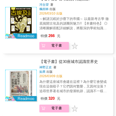
的偷渡路線，而蛇頭則是偷渡路線的引領者。
從標誌性的建物──金字塔、人面獅身像， 到揭
極致精煉的筆法，完成一部高度濃縮的作品。
河合望
著
偷渡的移民稱為「蛇」，有時稱為「蛇尾」，
示古埃及王室祕辛、獨特宗教觀的聖書體， 都
他縱觀古羅馬的歷史長河，縮放時空、勾勒群
楓樹林
出版
但他們也常被稱為「鴨子」或直接被稱為「偷
潛藏著無窮無盡的謎題。 近年來，隨著無人
像——從羅穆盧斯與雷慕斯的神話起點，一路
2026/03/10 出版
渡客」。隨著偷渡活動漸趨複雜，偷渡者也開
機、CT掃描、DNA檢驗、3D測量、 宇宙射線
寫到帝國的傾頹。書中匯集了皇帝與史家、將
～解謎沉眠於沙塵下的帝國～ 以最新考古學 徹
始發展出科層組織，「小蛇頭」負責在中國農
&mu;子探測等科學技術開始運用於考古研究
領與軍團、建築者與藝術家、穩定秩序者與起
底揭開古埃及的謎團與魅力!! 【本書特色】 ◎
村進行招募，「大蛇頭」則在紐約或香港或台
上， 過去難以掌握的金字塔建造方法、木乃伊
義叛亂者，以及左右興衰的瘋狂與邪惡之徒。
清晰圖解搭配詳細解說，將艱深的學術知識轉
北這些安全的後方安排資金、後勤與收受大量
死因等 皆逐漸揭開神祕的面紗。 《古埃及文明
全書既有歷史學家的嚴謹細節，亦具備小說家
化為直觀易懂的內容。 ◎以最新考古學與科學
獲利。史料記載，福建人曾經崇拜蛇這種動
266
超圖解》 由埃及學家、筑波大學人文社會系教
Readmoo
行雲流水的敘事魅力。」──《柯克斯書評》
特價
元
研究為基礎，重新檢視金字塔建造過程、法老
物，並且以蛇作為圖騰。福建人原本稱為閩，
授 河合望 撰寫， 以最新的考古研究成果為基
「憑藉著對社會學、政治學、宗教文獻，以及
死因等謎團。 ◎囊括古埃及的建築、歷史、宗
閩字由門與虫組成，代表門的下方有蟲或蛇爬
礎， 輔以初學者也能輕鬆理解的解說、清晰圖
藝術史資料的嚴謹考究和深入挖掘，金恩將讀
電子書
教信仰、日常生活型態等，全方位深入古文明
過。當移民鑽過纏繞在國境線上的鐵絲網時，
解， 帶領讀者從更立體的角度，感受古埃及的
者耳熟能詳的故事，講述得彷彿前所未聞，帶
的世界。 金字塔如何建成？ 木乃伊隱藏著什麼
萍姐的一名合夥人說道，「鐵絲網的形狀看起
魅力。 （※因應印刷需要，內頁實際印刷的顏
來全新的視角和啟發。」──《金融時報》
訊息？ 古埃及人過著怎樣的日常生活？ 跨越三
來就像蛇一樣。」 在本書中，基夫不但生
色會與預覽有所差異。※）
千年時光，古埃及文明依舊深深吸引著世人。
動描述鄭翠萍（人稱「萍姐」）的故事，也深
【電子書】從30座城市認識世界史
從標誌性的建物──金字塔、人面獅身像， 到揭
入探討美國與移民之間錯綜複雜的關係。萍姐
神野正史
著
示古埃及王室祕辛、獨特宗教觀的聖書體， 都
這名「蛇頭」藉由將中國移民偷渡到美國，建
如果
出版
潛藏著無窮無盡的謎題。 近年來，隨著無人
立起數百萬美元的人蛇帝國。萍姐自己於一九
2026/03/09 出版
機、CT掃描、DNA檢驗、3D測量、 宇宙射線
八一年合法從中國福建省入境美國，很快地便
為什麼這座城市會建在這裡？為什麼它會變成
&mu;子探測等科學技術開始運用於考古研究
在曼哈頓唐人街的福建移民圈中成為眾人諮
現在這個樣子？它們因何繁榮，又因何沒落？
上， 過去難以掌握的金字塔建造方法、木乃伊
詢、借貸與安排家人來美的重要人物。萍姐的
追尋世界著名城市的發展軌跡，認識不一樣的
死因等 皆逐漸揭開神祕的面紗。 《古埃及文明
帝國日漸龐大，於是她開始將一些髒活外包給
世界史脈絡！你上次造訪的城市，是在什麼樣
320
超圖解》 由埃及學家、筑波大學人文社會系教
Readmoo
當地的黑社會福青幫。 一九九三年，滿載
特價
元
的歷史中誕生？雅典、羅馬、京都，這些城市
授 河合望 撰寫， 以最新的考古研究成果為基
著福建非法移民的金色冒險號擱淺，基夫認為
裡的世界文化遺產是如何建成的？巴黎、倫
礎， 輔以初學者也能輕鬆理解的解說、清晰圖
這正是萍姐帝國瓦解的開始。二○○○年，萍姐
電子書
敦、紐約，它們經歷過什麼，成為現在這個樣
解， 帶領讀者從更立體的角度，感受古埃及的
因共謀、洗錢與人口販運而被判處三十五年有
子？無論是出國旅遊，或是在Google地圖上神