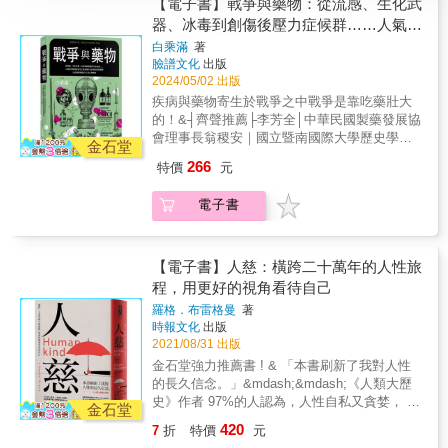
【電子書】戰爭與藥物：從流感、生化武
器、冰毒到創傷後壓力症候群……人氣藥
學教授探索史上戰爭催生出的疾病與新藥
白乘滿
著
臉譜文化
出版
物，以及醫藥發展所介入的人類戰事
2024/05/02 出版
疾病與藥物寄生於戰爭之中戰爭是靠吃藥壯大
的！&┤齊聲推薦├李芳全│中華民國製藥發展協
會理事長翁稷安｜國立暨南國際大學歷史學系
金石堂
副教授黃春木｜臺北市立建國高級中學歷史科
266
特價
元
教師&人類的歷史既是戰爭的歷史，也是疾病的
歷史。&戰爭和疾病一直困擾著人類。從古至今
電子書
不乏殺人如麻的戰爭，不時爆發的嚴重疫病也
堪稱無情的劊子手。不久前，我們真切且即時
目睹了新冠肺炎如何讓全世界靜止，大疫撼動
了國家發展與國際情勢。人類的歷史既是戰爭
【電子書】人慈：橫跨二十萬年的人性旅
的歷史，也是疾病的歷史。很多時候，兩者甚
程，用更好的視角看待自己
至相互糾纏，同時推動著醫藥的發展。為了與
羅格．布雷格曼
著
死神拔河，許多醫療手段與藥物被發明出來，
時報文化
出版
用於戰爭的前線補給，又或者治療受傷的士
2021/08/31 出版
兵。在當代生活中，我們每個人每一天都在與
金石堂強力推薦書 ! & 「本書刷新了我對人性
戰爭促成或遺留下來的疾病及藥物共度。&本書
的長久信念。」&mdash;&mdash;《人類大歷
作者白乘滿是南韓慶尚大學高人氣教授兼藥學
史》作者 97%的人認為，人性自私又貪婪， 但
家，開設課程在選課系統上會於短時間內登記
金石堂
當危機來襲，我們展現的是人類最好的本質。
爆滿。《戰爭與藥物》九大章主要談人類重大
420
7
折
特價
元
& ★《衛報》：本書無疑是今年的《人類大歷
的醫藥突破，讀者會讀到歷史上的關鍵戰事，