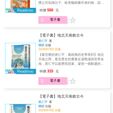
為什麼會這樣？實際上，人類工作最原本的目
醜惡似乎成了我們洗刷不掉的烙印。 & 然而，
獎公共知識分子、歐美暢銷書作者約翰．諾貝
外的珍貴藥材：黃花蒿。最後，雖無博士學位
的，是為了獲取維持生命所需的能量。隨著學
人類如果真的嗜血好戰，為何在戰爭中造成最
里一部重新思考文明興衰與人類繁榮的顛覆之
的屠呦呦仍榮獲諾貝爾獎肯定。💉年輕士兵為
550
會用火、務農到工廠林立，人們除了找到更省
Readmoo
特價
元
大傷亡的，都不是於前線奮戰的士兵；而是遠
作※《經濟學人》年度選書※你有沒有想過，
了不上戰場，選擇喝下華法林成分的老鼠藥自
時、更有效率的工作方式，也開始確認工作的
離前線、不會與敵人面對面的那一小批人？人
那些曾經改變世界的文明，究竟是怎麼消失
殺。然而，「連喝幾天毫髮無損」一事引起醫
意義，並且得到滿足感。換句話說，工作不僅
電子書
類如果真的難以教化，為何挪威將重刑犯送進
的？面對古代遺跡留下的殘垣斷壁，你心中是
學界的注意，研究人員因此發現華法林的抗凝
讓人們成為「適者」而生存下來，工作也形塑
宛如度假村的監獄，反而造就世界最低的再犯
否發出疑問：是什麼讓一個文明從創造的巔峰
血效果，可用在血栓病患身上。自殺未遂事件
了人們對周遭世界的理解與互動方式。然而，
率？ & 羅格將在書中以扎實的論證、生動的敘
跌落至此？美國華府智庫研究員、暢銷公共知
後短短四年，華法林即用於美國總統艾森豪的
隨著城市興起，人們有多餘精力追求地位、財
事，一一為我們平反。 & ．我們在五萬年前有
識作者約翰．諾貝里，橫跨古雅典、羅馬共和
【電子書】地北天南敘古今
手術治療中。&儘管人人期望著沒有戰爭和疾病
富與物質享受，同時也導致了競爭意識、階級
五種人族兄弟，今日卻只有我們倖存，《人類
國、阿拔斯哈里發國、宋代中國、文藝復興義
的世界，但到目前為止，現實從來就非如此，
黃仁宇
著
制度及其造成的不平等隨之出現。另一方面，
大歷史》作者推測，是因為我們比較狠：｢當智
大利、荷蘭共和國到英語圈七個文明，試圖尋
醫學與藥物研發的腳步因而馬不停蹄。古羅馬
聯經
出版
在工業革命以後，城市規模迅速擴大、全球人
人遇上尼安德塔人，造成史上第一場也是最大
找歷史上一再重複出現的規律。他的發現，徹
2026/07/02 出版
時代起流傳至今的格言：「汝欲和平，必先備
口逐年增加，有限的資源再也無法滿足人類無
一場的種族清洗行動。｣賈德．戴蒙也贊同：
底顛覆了我們對文明的想像。真正造就黃金時
戰」，強調以軍事力量遏止戰爭所做的準備。
【最完整的黃仁宇，最經典的史學系列】地北
窮的欲望，使得人們變得愈來愈忙碌，只為了
｢間接的證據判定智人謀殺有罪。｣但羅格認
代的，從來不是強大的國家、嚴密的統治，甚
應對疾病也是同樣的道理。世世代代許多前人
天南之間，看見歷史的重量走過戰場與世界各
追求工作所帶來的安全感。▲當工作成為日
為，是智人的其他特質占了上風。 & ．賈德．
至不是資源或天才，而是一個願意接受未知的
努力抵禦隨時會爆發的疫病，甚至要防範戰爭
地，黃仁宇以親歷與思索，凝視一個動盪的世
常，人類開始把自己推入「窮忙」的火坑在作
戴蒙在《大崩壞》中推論，復活節島島民因資
社會。當不同文化自由交流、陌生人彼此合
摻和疾病造成的災難──本書所述的藥物發展與
紀。《地北天南敘古今》收錄黃仁宇橫跨近半
者的觀點中，我們的工作觀長期以來被經濟學
源不足而相殘，甚至以人為食，是以殘酷自私
315
作、新觀念可以挑戰舊秩序，法治保障每個人
Readmoo
特價
元
戰爭史，都能視為當代寶貴的教訓。&▌好評讚
世紀完成的二十七篇文字，最早成稿於二戰期
家把持，始終圍繞著資源分配與生產力問題。
的人性為導火線。但新的人口證據卻有截然不
都有嘗試的空間，創新便會源源不絕地誕生。
譽「一本優秀的書，內容不僅涵蓋醫學和戰爭
間，最晚近於書成之時。篇章或源於戰地親
但工作成為人類生活的重心，僅始於一萬二千
同的解釋。 & ．《蒼蠅王》作者獲頒諾貝爾
然而，每一個黃金時代，也都走上了幾乎相同
電子書
兩個領域，還有辦法適當結合、解釋、比較古
歷，或出自異地遊歷，也有對歷史人物、思想
年前的農業革命。值得注意的是，自從農業革
獎，被盛讚為「生動刻畫了真實人性」；但是
的結局。戰爭、瘟疫、經濟危機帶來恐懼，人
今情形。這本書幫助我們充分理解為什麼現在
體系與時代變局的反思。形式不拘、題材多
命以來，我們的工作文化愈來愈無法容忍不勞
當虛構小說在現實中上演，流落荒島的小男孩
們開始渴望秩序勝過自由、確定勝過探索、教
認為理所當然的事，在過去並不是這樣的
元，勾勒出一位歷史學者在現實世界中理解歷
而獲的人。相較於狩獵採集社會強調有能力者
卻建立起井然有序的小型社會，為了求救，輪
條勝過討論。權力日益集中，思想逐漸僵化，
&hellip;&hellip;」&「可以按照打仗中派上用
史的側影。全書可歸納為「緬甸戰場的聞
有分享的義務，農業社會更重視有付出才有收
【電子書】地北天南敘古今
流看顧營火不滅。 & ．以揭露性惡留名的史丹
貿易開始退縮，異見遭到排斥。文明真正失去
場、導致戰事結束，以及戰爭所遺留之藥物這
見」、「五十年來的撫今追昔」、「各種思想
穫，並且把工作視為每一個人對社會的責任。
黃仁宇
著
佛監獄實驗，充當獄卒的學生其實是受實驗人
的，不只是財富，而是持續創新的能力。諾貝
樣的順序來閱讀&hellip;&hellip;將醫學與戰爭交
體系及其實用」、「歐遊觀感」與「古今人
也就是在這樣的情況下，由於人人都要有工作
聯經
出版
員擺布；而旁觀者效應的犧牲者吉諾維斯，並
里因此提出一個比「文明為何衰亡」更重要的
織在一起，我們能夠從新的角度來看待日常生
物」五類主題。分類只是引路，真正貫穿全書
做，才導致今天的服務業如此複雜多樣、社會
2026/07/02 出版
沒有死於38位路人的冷眼旁觀，而是在朋友的
問題：我們這個已經維持約兩百年繁榮的文
活中習以為常的醫藥。」&「當重大戰爭發生