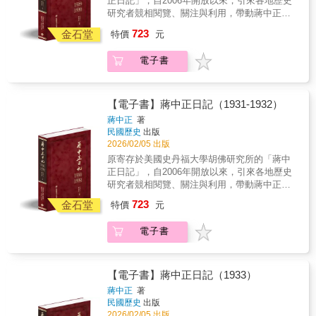
正日記」，自2006年開放以來，引來各地歷史
兩名台灣人。 & 林麗韞──二戰前生於台中，戰
研究者競相閱覽、關注與利用，帶動蔣中正研
爭期間因父親不滿在台灣所受到的殖民歧視，
究與民國史研究的熱潮。以毛筆行草書寫的日
723
帶著家人到日本神戶生活。二二八事件讓她與
金石堂
特價
元
記原稿，閱讀實為不易。本書根據蔣中正親筆
她的家人對國民黨政府徹底失望，懷著熱血、
的日記手稿，以逐字打字校對的方式，忠實呈
改革祖國的心情，自小受日本教育的她，毅然
電子書
現日記的原貌。對日記涉及的人物與事件，詳
在高中畢業後決定回到「祖國」，建設「新中
加註釋，書後並附索引，方便讀者的運用，是
國」。在中共建國初期，中共缺乏通曉日語及
海內外最具正統、真實、權威之版本。 ★本
日本文化的人材，這位年輕、了解日本、又操
書獨家特色★ 1.以手稿本為依據，真實鍵錄 2.
【電子書】蔣中正日記（1931-1932）
著一口流利的關西腔的台灣女孩，成為周恩來
審慎校對，錯漏別字，詳細註記 3.加註人名及
蔣中正
著
身邊的日語口譯官，見證毛澤東、周恩來與田
重要史事，方便檢閱 4.配合日記內容精選珍貴
民國歷史
出版
中角榮密會的歷史瞬間，更成為「中日建交」
照片 5.後附索引，以利檢索 ◆個人捧讀．學
2026/02/05 出版
密會中，有記錄可循、並能接受作者採訪的唯
者研究．傳家珍典．圖書庋藏．權威必備◆ 地
原寄存於美國史丹福大學胡佛研究所的「蔣中
一參與者。 & 林金莖──出生於台南，戰後曾短
方與中央的文攻武鬥1929年元旦，國軍編遣會
正日記」，自2006年開放以來，引來各地歷史
暫前往上海留學，之後成為少數進入外交部的
議開幕，國府轄下的四大集團軍暗潮洶湧，包
研究者競相閱覽、關注與利用，帶動蔣中正研
台灣人。派駐日本期間是唯一一位在見證台灣
括白崇禧、李濟深等人，不斷反對相關工作，3
究與民國史研究的熱潮。以毛筆行草書寫的日
與日本斷交的台籍外交官，也長年擔任蔣介石
723
月15日召開第三次全國代表大會，也未能妥善
金石堂
特價
元
記原稿，閱讀實為不易。本書根據蔣中正親筆
及宋美齡的日語口譯官。當林麗韞的回憶展現
解決「黨統」問題。文武兩方面的整合失敗，
的日記手稿，以逐字打字校對的方式，忠實呈
了中日兩國領導人通過幾場密談決定外交方向
造成1930年5月的中原大戰，以至於8月「反
電子書
現日記的原貌。對日記涉及的人物與事件，詳
時，林金莖的經歷則顯示台灣外交官如何在變
蔣」文武勢力大聯合的「擴大會議」。9月18
加註釋，書後並附索引，方便讀者的運用，是
化多端、危機重重的國際局勢中，試圖力挽狂
日，張學良發表巧電擁護中央，並派兵入關
海內外最具正統、真實、權威之版本。 ★本
瀾的決心及辛苦，以及最後無力回天的絕望。
後，中原大戰的戰火星散，地方與中央的文攻
書獨家特色★ 1.以手稿本為依據，真實鍵錄 2.
& 許多戰前受過日本教育的台灣人，都剛好在
【電子書】蔣中正日記（1933）
武鬥終於落幕。1929-1930日記主要內容包括：
審慎校對，錯漏別字，詳細註記 3.加註人名及
可以接觸到台、日、中「三顆心」的環境中成
蔣中正
著
軟禁李濟深、國民黨三全大會、護黨救國軍之
重要史事，方便檢閱 4.配合日記內容精選珍貴
長。這個世代的台灣人體認到自己有「三顆
民國歷史
出版
紛起、中東路事件、中原大戰。
照片 5.後附索引，以利檢索 ◆個人捧讀．學
心」，在回首自己一路走來的道路時，有時令
2026/02/05 出版