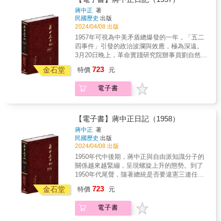
上居民成功撤抵臺灣，即「大陳義胞」。不
勢態度的外交、人事軍事新陳代謝、窄門何時
劃，還是要為「軍事」服務的。也就是說，
人」的坦蕩，他本人、他家人，都應獲得掌
蔣中正
著
久，中共便攻占全部浙東沿海島嶼。 在浙江沿
為君開。
「臺灣」作為「復興基地」，自有「從頭、從
聲。最後三年的日記，主要內容包括：拿捏生
民國歷史
出版
海軍事行動結束，金門、馬祖獲得協防地位，
新開始」之意，建設「復興基地」，自然是為
命之常面對變局、應對民主化與本土化、「冷
2024/04/08 出版
局勢暫定，接著處理人事紛爭。孫立人與美方
了「反攻大陸」而服務。 而在反共的部分，本
戰外交」中的「洋鬼子」、「冷戰外交」中的
1957年可視為中美矛盾總爆發的一年，「五二
關係密切，但與周至柔、陳誠、蔣經國意見相
年重要工作之一便是《蘇俄在中國》書稿的修
「俄國佬」、廉頗老矣。
四事件」引發的政治波瀾與效應，極為深遠。
左，最後終於爆發「孫立人案」。雖然孫立人
訂。出版之後，迅速動用資源，翻譯為英、日
3月20日晚上，革命實踐研究院辦事員劉自然在
辭職候查，但並不承認其責任與此案關係。蔣
兩種語文發行，並進行系統性的宣傳，一年之
陽明山美軍宿舍群區域內，駐臺美軍陸軍上士
中正核定「茲特准予自新，毋庸另行議處，由
723
內加印十版，被稱為「官製歷史」集大成之
金石堂
特價
元
雷諾（Robert G. Reynolds）公寓外，遭槍擊身
國防部隨時察考，以觀後效。」 至此孫立人案
作。 因為1936年的西安事變，導致剿共中挫，
亡。由於雷諾具有外交人員身分，不受中華民
暫告一段落，這一「察考」，就是軟禁了三十
攸關國家存亡、人民禍福，與革命之功敗垂
電子書
國司法權管轄，因此我方將檢察機關調查結果
三年的歲月。 外交方面，《中美共同防禦條
成，蔣中正對此痛切悔悟。為補充《蘇俄在中
及有關證物，由外交部送達美方，美國組成陪
約》換約與否決外蒙進入聯合國是兩大事件。
國》書中有關西安事變的內容，蔣中正與張學
審團進行審理，但雷諾被判無罪，引起軒然大
《中美共同防禦條約》雖於1954年簽訂，但雙
良二人重新接觸，張學良書寫的回憶，經整編
波。5月24日，劉自然遺孀到美國駐華大使館前
方仍有許多歧見，美國長期以來對政工制度不
【電子書】蔣中正日記（1958）
合併，再重新抄錄修改，成為〈西安事變回憶
抗議，引發群眾聚集聲援。當日下午，美國駐
滿，據美軍顧問團海軍組報告，國軍海軍軍官
蔣中正
著
錄〉的基本內容。張學良的自我書寫，經過不
華大使館、美國新聞處等遭圍觀群眾衝入搗
升遷，仍有政工人員干涉，蔣中正則強調絕無
民國歷史
出版
斷的修正，看出蔣中正主導西安事變回憶走向
毀，導致國籍及外籍人士上百人受傷，肇事者
此事。1955年3月3日，美國國務卿杜勒斯來臺
2024/04/08 出版
的意圖，甚為鮮明。 在《蘇俄在中國》書中，
八十七人遭到逮捕。此即「五二四事件」。 5
舉行交換《中美共同防禦條約》之手續，算是
1950年代中後期，蔣中正與自由派知識分子的
雖未明言中共、蘇共是「無宗教」者，亦即基
月24日，蔣中正人在日月潭獲報後，次日即返
為協防問題的爭執劃下句點。 至於英、蘇協商
關係越來越緊繃，呈現螺旋上升的態勢。到了
督宗教的敵人，但在日記中記錄與華籍、外籍
臺北處理。先約見蔣經國、彭孟緝，聽取經過
聯合國新會員國問題，蘇聯大力推動外蒙古入
1950年代尾聲，隨著總統是否要違憲三連任的
傳教士的交流，可視為意圖向國外基督教社群
情形報告，再約陳誠等會商處理方針，以免危
會。蔣中正表示外蒙古加入聯合國一案，中華
議題，以及反對勢力試圖組黨等重大爭端，終
傳達反共理念的方式之一。 本書特色 寄存於美
723
及中美關係。深知民族尊嚴和實際利益產生衝
金石堂
民國決使用否決權之立場。美國則利用輿論壓
特價
元
不免攀到政治衝突的頂點。此外，中國國民黨
國史丹福大學胡佛研究所的「蔣中正日記」，
突時，會影響其政權生存。美國駐華大使藍欽
力，希望中華民國不要使用否決權。最後蔣中
自來臺灣實施改造開始，就高揚「革命民主」
自2006年開放以來，引來各地歷史研究者競相
（Karl L. Rankin）會見蔣中正時，曾根據現場
正堅持立場，12月13日，駐聯合國代表蔣廷黻
電子書
大纛，翻新派系代理結構，重整執政團隊，黨
閱覽、關注與利用，帶動蔣中正研究與民國史
觀察，質疑蔣經國涉及其中，讓蔣中正內心感
極力主張全蒙古是中國的一部分，並行使否決
中央卻仍然沒有辦法節制國會中黨籍代議士的
研究的熱潮。2023年9月日記歸返國史館，民國