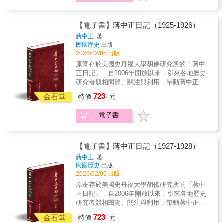
荒唐歲月的年輕人，碰到了革命事業正值低
加註釋，書後並附索引，方便讀者的運用，是
迷、走投無路的孫中山和他的同志，不斷與西
海內外最具正統、真實、權威之版本。 ★本
南小軍閥打交道，蔣也隨之載浮載沉，但又表
書獨家特色★ 1.以手稿本為依據，真實鍵錄 2.
【電子書】蔣中正日記（1925-1926）
現他有稜有角的個性之紀錄。這時期的日記主
審慎校對，錯漏別字，詳細註記 3.加註人名及
蔣中正
著
要內容包括：西南經驗與西北計畫、孫中山在
重要史事，方便檢閱 4.配合日記內容精選珍貴
民國歷史
出版
廣州、「陳家軍」（陳炯明勢力）的成型、五
照片 5.後附索引，以利檢索 ◆個人捧讀．學
2026/02/05 出版
四青年蔣中正的海外經驗。另外1923年，蔣中
者研究．傳家珍典．圖書庋藏．權威必備◆ 早
原寄存於美國史丹福大學胡佛研究所的「蔣中
正以團長身分參加「孫逸仙博士代表團」訪
期的蔣中正日記，一方面可以看到南北對立政
正日記」，自2006年開放以來，引來各地歷史
蘇，這段經歷也讓他對社會主義國家留下深刻
局的詭譎氛圍，一方面可以看到蔣中正由小角
研究者競相閱覽、關注與利用，帶動蔣中正研
的印象。
色、耍脾氣，到變成粵軍骨幹，參與孫中山北
究與民國史研究的熱潮。以毛筆行草書寫的日
723
伐大本營戎機的過程，日記中頻頻記載地方軍
金石堂
特價
元
記原稿，閱讀實為不易。本書根據蔣中正親筆
動輒內訌、行事混亂、軍紀敗壞之情形。這段
的日記手稿，以逐字打字校對的方式，忠實呈
時間的蔣中正是個總想力求上進，又過著不脫
電子書
現日記的原貌。對日記涉及的人物與事件，詳
荒唐歲月的年輕人，碰到了革命事業正值低
加註釋，書後並附索引，方便讀者的運用，是
迷、走投無路的孫中山和他的同志，不斷與西
海內外最具正統、真實、權威之版本。 ★本
南小軍閥打交道，蔣也隨之載浮載沉，但又表
書獨家特色★1.以手稿本為依據，真實鍵錄2.審
【電子書】蔣中正日記（1927-1928）
現他有稜有角的個性之紀錄。這時期的日記主
慎校對，錯漏別字，詳細註記3.加註人名及重
蔣中正
著
要內容包括：西南經驗與西北計畫、孫中山在
要史事，方便檢閱4.配合日記內容精選珍貴照
民國歷史
出版
廣州、「陳家軍」（陳炯明勢力）的成型、五
片5.後附索引，以利檢索 ◆個人捧讀．學者
2026/02/05 出版
四青年蔣介石的海外經驗。
研究．傳家珍典．圖書庋藏．權威必備◆從廣
原寄存於美國史丹福大學胡佛研究所的「蔣中
州出發廣東作為國民黨的革命根源地，具有特
正日記」，自2006年開放以來，引來各地歷史
殊地位與象徵意義，環繞在孫中山身邊的廣東
研究者競相閱覽、關注與利用，帶動蔣中正研
籍軍政人士所具備的正統意識、地方意識也相
究與民國史研究的熱潮。以毛筆行草書寫的日
723
當濃厚，這成為浙江人蔣中正所面臨的情境。
金石堂
特價
元
記原稿，閱讀實為不易。本書根據蔣中正親筆