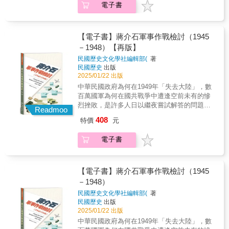
路。
電子書
蘇聯，東方面對日本，究竟是防共優先，還是
抗日重要，在有限的資源裡，亟需深思熟
慮。 此時，中日蘇三角關係，因「疑」、
「謀」、「憎」、「鬥」的多重交叉而形成種
【電子書】蔣介石軍事作戰檢討（1945
種錯綜複雜的兩難困境。身處其中的蔣介石及
－1948）【再版】
國民政府，圍繞「抗日」與「防共」兩大難題
民國歷史文化學社編輯部(
著
經歷了怎樣的抉擇過程？日本因素對此發揮了
民國歷史
出版
什麼作用？蘇聯因素又予以何種影響？ 本書
2025/01/22 出版
透過探究以上問題的答案，揭示了中國對日、
中華民國政府為何在1949年「失去大陸」，數
對蘇政策的多重面相，以及中日全面戰爭爆發
百萬國軍為何在國共戰爭中遭逢空前未有的慘
的深層原因，為基於三個結合──中國研究與日
烈挫敗，是許多人日以繼夜嘗試解答的問題，
本研究的結合、中日雙邊關係研究與中日蘇德
Readmoo
包括國軍最高統帥蔣介石自己。這部《蔣介石
等多邊關係研究的結合、政策演變史研究與人
408
特價
元
軍事作戰檢討（1945-1948）》的內容，就是蔣
物研究的結合──的歷史研究，提供了新的思
介石個人連同若干國軍高層，集眾人智力，對
路。
電子書
於相關問題的深度反思。和傳世的其他蔣日記
摘抄本（如著名的「五記」――《困勉記》、
《省克記》、《學記》、《愛記》、《游記》
等）相較，顧名思義，最大的差異點是聚焦於
【電子書】蔣介石軍事作戰檢討（1945
軍事作戰，尤其是抗戰結束後的國共軍事對
－1948）
決。 更重要地，所有戰爭都是錯綜複雜的交
民國歷史文化學社編輯部(
著
手過程，絕非著眼於「高明的」「昏庸的」指
民國歷史
出版
揮者事先規劃好的戰略，抑或幾條固定的戰術
2025/01/22 出版
公式，就可以簡單歸結勝負因素。理想上，國
中華民國政府為何在1949年「失去大陸」，數
共內戰史事、乃至於更廣泛的近代中國政治與