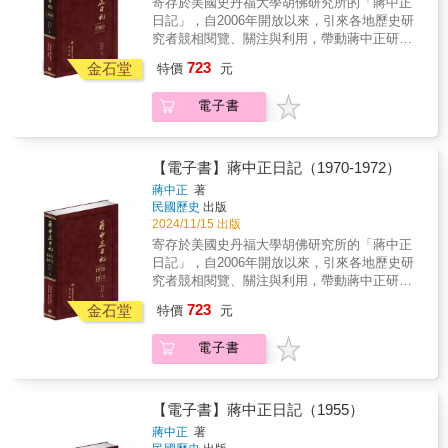
寄存於美國史丹福大學胡佛研究所的「蔣中正
實。 本年日記主要內容包括：美換大使百感
兩場海戰澆熄反攻火花、外交事務憂心忡忡。
用。是海內外最具正統、真實、權威之版本。
日記」，自2006年開放以來，引來各地歷史研
交集、六日戰爭的啟發、中美兩國利益不同、
★本書獨家特色★ 1. 以手稿本為依據，真實
究者競相閱覽、關注與利用，帶動蔣中正研究
外交歧路漸行漸遠、亞洲團結越泰前線、內部
鍵錄 2. 審慎校對，錯漏別字，詳細註記 3. 加
與民國史研究的熱潮。2023年9月日記歸返國史
建設自立自強、接班鋪路捨子其誰、使命試煉
723
註人名及重要史事，方便檢閱 4. 專家學者撰寫
金石堂
特價
元
館，民國歷史文化學社取得國史館獨家授權，
神的恩典。
每年導論、提示重要事件。 5. 配合日記內容精
2023年10月31日率先出版1948年至1954年蔣中
選珍貴照片 6. 每冊並附索引，以利檢索 7. 國
電子書
正第一任總統任期間日記，共七冊；2024年4月
史館唯一授權，海內外最正統版本 ◆個人捧
5日接續出版第二任總統任期內日記，共六冊；
讀．學者研究．傳家珍典．圖書庋藏．權威必
2024年10月31日再出版第三任、第四任總統任
備◆ 愧疚與焦慮交織 蔣中正身為八旬長者，
期內日記。 以毛筆行草的日記原稿，閱讀實
【電子書】蔣中正日記（1970-1972）
每日行事在基本規律中維持彈性。晨間五時前
為不易。本書根據蔣中正親筆書寫的日記手
蔣中正
著
後起床早課，靜思祈禱讀經、作體操、聽報。
稿，以逐字打字校對的方式，忠實呈現日記的
民國歷史
出版
上午辦公會客。正午餐前午休一至二小時。下
原貌。對日記涉及的人物與事件，詳加註釋，
2024/11/15 出版
午以批閱公文、約會、剪報、思考時局、讀書
力求周延，書後並附索引，方便讀者的索解運
寄存於美國史丹福大學胡佛研究所的「蔣中正
為主。晚餐前後散步遊覽。晚上十時前就寢。
用。是海內外最具正統、真實、權威之版本。
日記」，自2006年開放以來，引來各地歷史研
但1968年的時事發展對蔣中正來說，是個心理
★本書獨家特色★ 1. 以手稿本為依據，真實
究者競相閱覽、關注與利用，帶動蔣中正研究
上愧疚與焦慮交織的一年。 1968年在東亞世
鍵錄 2. 審慎校對，錯漏別字，詳細註記 3. 加
與民國史研究的熱潮。2023年9月日記歸返國史
界可說是波動而未見安定的一年，臺灣在同一
723
註人名及重要史事，方便檢閱 4. 專家學者撰寫
金石堂
特價
元
館，民國歷史文化學社取得國史館獨家授權，
期間是相對平靜的。這般平靜在蔣中正獲知蔣
每年導論、提示重要事件。 5. 配合日記內容精
2023年10月31日率先出版1948年至1954年蔣中
母之墓毀壞後遭到打破。1968年底，八旬老者
選珍貴照片 6. 每冊並附索引，以利檢索 7. 國
電子書
正第一任總統任期間日記，共七冊；2024年4月
蔣中正政權穩固，同時內心懷著愧疚，以感恩
史館唯一授權，海內外最正統版本 ◆個人捧
5日接續出版第二任總統任期內日記，共六冊；
的語意謝天恩賜總統權柄穩固、身體健康，未
讀．學者研究．傳家珍典．圖書庋藏．權威必
2024年10月31日再出版第三任、第四任總統任
解之局，就待時間發展而定吧！ 本年日記主
備◆ 從「冷戰」往「太平」前行的浪潮襲來之
期內日記。 以毛筆行草的日記原稿，閱讀實
要內容包括：蘆墓未祀而已毀、「實踐小組」
【電子書】蔣中正日記（1955）
前 1969年9月16日，蔣中正、宋美齡夫婦搭乘
為不易。本書根據蔣中正親筆書寫的日記手
的結束、軍中人事的考核、魔鬼試探的外交、
蔣中正
著
總統座車，在陽明山遭遇車禍。蔣中正胸腔因
稿，以逐字打字校對的方式，忠實呈現日記的
對愛子既愛且憂、政務黨務莫奈何。