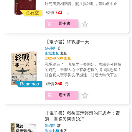
統羅斯福支持下，與美英蘇三國共同領銜，發
研究者競相閱覽、關注與利用，帶動蔣中正研
表《聯合國共同宣言》，承諾動用全部的軍
究與民國史研究的熱潮。以毛筆行草書寫的日
723
事、經濟資源，對抗軸心國勢力。這是戰時中
金石堂
特價
元
記原稿，閱讀實為不易。本書根據蔣中正親筆
國取得「四強」地位的開端。從蔣中正的1942
的日記手稿，以逐字打字校對的方式，忠實呈
年日記中，可以看到中華民國開始承擔更多的
電子書
現日記的原貌。對日記涉及的人物與事件，詳
盟國責任及國際參與，走出了一條與日本「大
加註釋，書後並附索引，方便讀者的運用，是
亞細亞主義」截然不同的道路。本年日記主要
海內外最具正統、真實、權威之版本。 ★本
內容包括第一次遠征軍入緬、蔣中正夫婦出訪
書獨家特色★ 1.以手稿本為依據，真實鍵錄 2.
【電子書】終戰那一天
印度、西南聯大學潮、河南大饑荒等。
審慎校對，錯漏別字，詳細註記 3.加註人名及
蘇碩斌
著
重要史事，方便檢閱 4.配合日記內容精選珍貴
衛城出版
出版
照片 5.後附索引，以利檢索 ◆個人捧讀．學
2025/07/30 出版
者研究．傳家珍典．圖書庋藏．權威必備◆ 從
戰爭結束了，考驗才正要開始。國籍身分轉換
外交取戰果1943 年第二次世界大戰繼續如火如
的時刻，臺灣人心中有著怎樣的徬徨與想望？
荼地進行，同盟國與軸心國的戰局卻已經有了
結合真人實事與文學感性，貼近大時代下的動
變化，同盟國逐漸占上風。9 月3日盟軍進入義
盪心靈，以情感與力度兼具的文字，留住紛亂
350
大利，不久之後義大利宣布向美、英、蘇無條
Readmoo
特價
元
時局裡的堅毅身影。尋回常民二戰經驗、還原
件投降，這對軸心國而言無疑的是一大打擊。
失落生命記憶的里程碑之作 一九四五年八月十
另一邊的日本在太平洋戰場也因為聯合艦隊司
電子書
五日，昭和天皇宣讀《終戰詔書》的錄音，從
令山本五十六大將座機被美軍攻擊墜海身亡，
帝國平民百姓家中的收音機流瀉而出，這是普
士氣大受影響，然而並未減緩侵華的戰場的攻
通人首次聽見天皇的聲音，也是日本正式承認
擊行動，繼續轟炸國民政府的大後方。與此同
戰敗的重大時刻，史稱「玉音放送」。臺灣人
【電子書】戰後臺灣經濟的再思考：資
時，同盟國的協同合作更形緊密，召開卡薩布
作為帝國的殖民地子民，親臨了同樣的歷史瞬
源、產業與國家治理
蘭加會議、魁北克會議、開羅會議，簽署《善
間。在此之前，他們經歷了什麼？他們如何看
後救濟協定》等，一連串的國際合作，對於日
洪紹洋
著
待這件事，並做出各自的選擇？ 《終戰那一
香港中和
出版
後中國及世界局勢帶來極大的影響。本年日記