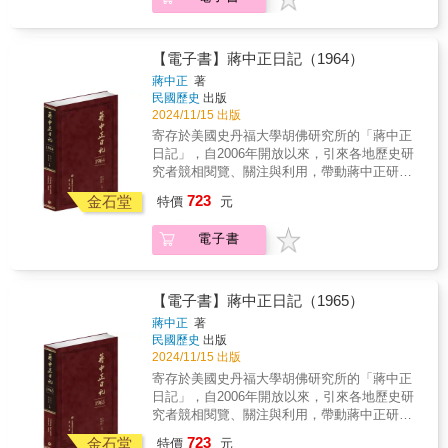
正第一任總統任期間日記，共七冊；2024年4月
大型軍事合作的成功範例。 讓我們一起跟著
保留，以及外交部長沈昌煥提出不同意見，而
史館唯一授權，海內外最正統版本 ◆個人捧
三軍兵力、壓倒式的絕對優勢，攻下了浙江外
5日接續出版第二任總統任期內日記，共六冊；
作者胡為真博士，回顧檢視在那艱難的時代
未能順利寄發。儘管如此，從日記所載已可窺
讀．學者研究．傳家珍典．圖書庋藏．權威必
海大陳列島的門戶一江山島。反共救國軍在孤
2024年10月31日再出版第三任、第四任總統任
中，政府的反共救國軍游擊隊和陸海空軍軍
知，「反攻大陸」的軍事準備與動員，以及環
備◆ 山河破碎風飄絮 1963年的蔣中正，念茲
軍奮戰、明知有死無生的戰鬥中，所表現的大
期內日記。 以毛筆行草的日記原稿，閱讀實
人，以及各級外交人員，為著保衛國家安全、
繞在此議題所引發的諸多爭議，實為影響1962
【電子書】蔣中正日記（1964）
在茲的依然是有關反攻大陸的規劃與行動，由
無畏戰志和重創共軍的戰果，卻鼓舞了全國朝
為不易。本書根據蔣中正親筆書寫的日記手
促進國家利益而殫精竭慮，從大陸上的慘痛失
年臺灣政治、外交、經濟與社會的最主要特
蔣中正
著
於美國政府對於反攻大陸政策遲遲不願做出具
野，也感動了美國國會，隨即通過了授權美總
稿，以逐字打字校對的方式，忠實呈現日記的
敗轉而在臺灣復興的關鍵過程。 關於反共救
徵，並成為該年內盤踞在蔣中正心中一項最重
民國歷史
出版
體協助承諾，且堅決反對國軍向大陸實施大規
統在臺海用兵的《臺灣決議案》，進而促使參
原貌。對日記涉及的人物與事件，詳加註釋，
國軍的整建，也可參考以下史料：林桶法主
要也最為困擾的決策與治國議題。 本年日記
2024/11/15 出版
模空投，因此中華民國政府於前一年秋天起，
議院批准《中美共同防禦條約》。 只是美方
力求周延，書後並附索引，方便讀者的索解運
編，《冷戰下的國軍游擊隊──反共救國軍》
主要內容包括：美國轉變刺激、經濟動員開
寄存於美國史丹福大學胡佛研究所的「蔣中正
改以發動一連串敵後滲透游擊行動，設法誘發
卻因其全球戰略的考慮，主動願意協助將大陳
用。是海內外最具正統、真實、權威之版本。
（上下冊）。**再版對內容做了部分修正以及資
始、外交斡旋不停、軍事行動轉向、反攻大陸
日記」，自2006年開放以來，引來各地歷史研
中國大陸內部的反共抗暴態勢，以向世人證明
軍民撤回到臺灣。而蔣中正總統為了要確保金
★本書獨家特色★ 1. 以手稿本為依據，真實
料增補，以民國歷史文化學社最新出版的《蔣
暫緩。
究者競相閱覽、關注與利用，帶動蔣中正研究
大陸民心確實已經出現變化，替反攻行動形塑
門和馬祖，乃致力進行對美國的外交交涉，終
鍵錄 2. 審慎校對，錯漏別字，詳細註記 3. 加
中正日記》重新校對日記內容，並新增初版未
與民國史研究的熱潮。2023年9月日記歸返國史
有利的條件。 11月22日九全大會閉幕前夕的
於在美方提供了祕密保證，願協助臺北防衛金
723
註人名及重要史事，方便檢閱 4. 專家學者撰寫
收錄的多幅照片，分軍事、外交、人物篇，對
金石堂
特價
元
館，民國歷史文化學社取得國史館獨家授權，
選舉結果，蔣經國與其所支持的政戰系統王昇
馬之後，同意撤回大陳軍民。於是，中美兩軍
每年導論、提示重要事件。 5. 配合日記內容精
應書中所提及的人、事、物，回顧過去也展望
2023年10月31日率先出版1948年至1954年蔣中
等人獲得極高票數，加上陳誠得票不如預期，
於1955年2月間在密切合作下，將大陳三萬二千
選珍貴照片 6. 每冊並附索引，以利檢索 7. 國
未來。
電子書
正第一任總統任期間日記，共七冊；2024年4月
翌日陳誠立即向蔣中正提出辭去行政院院長兼
軍民全數安全撤來臺灣，建立了一個兩國兩軍
史館唯一授權，海內外最正統版本 ◆個人捧
5日接續出版第二任總統任期內日記，共六冊；
職，此刻蔣中正決心同意陳誠的辭職，並由財
大型軍事合作的成功範例。 讓我們一起跟著
讀．學者研究．傳家珍典．圖書庋藏．權威必
2024年10月31日再出版第三任、第四任總統任
政部部長嚴家淦取而代之。經過一番波折，蔣
作者胡為真博士，回顧檢視在那艱難的時代
備◆ 對美外交轉危為安 1961年伊始，國內人
期內日記。 以毛筆行草的日記原稿，閱讀實
中正的1963年，就在一種對副手抑鬱不快的心
【電子書】蔣中正日記（1965）
中，政府的反共救國軍游擊隊和陸海空軍軍
事相對穩定；雷震案餘波蕩漾，雖有「非常上
為不易。本書根據蔣中正親筆書寫的日記手
境，劃下句點。 本年日記主要內容包括：明
人，以及各級外交人員，為著保衛國家安全、
蔣中正
著
訴」之請，一切皆在掌控之中；惟在外交與國
稿，以逐字打字校對的方式，忠實呈現日記的
年反攻回大陸、對美外交的挫折、對日邦交的
促進國家利益而殫精竭慮，從大陸上的慘痛失
民國歷史
出版
際地位上面臨巨大挑戰。美國總統甘迺迪
原貌。對日記涉及的人物與事件，詳加註釋，
插曲、越南盟友遭推翻、美國總統遇刺、黨統
敗轉而在臺灣復興的關鍵過程。 關於反共救
2024/11/15 出版
（John F. Kennedy）入主白宮，華府當局有意
力求周延，書後並附索引，方便讀者的索解運
繼承的齟齬。
國軍的整建，也可參考以下史料：林桶法主
寄存於美國史丹福大學胡佛研究所的「蔣中正
改變對華政策，過去十年來支持臺北代表全中
用。是海內外最具正統、真實、權威之版本。
編，《冷戰下的國軍游擊隊──反共救國軍》
日記」，自2006年開放以來，引來各地歷史研
國的堅定立場逐步鬆動。面對美國政府可能著
★本書獨家特色★ 1. 以手稿本為依據，真實
（上下冊）。**再版對內容做了部分修正以及資
究者競相閱覽、關注與利用，帶動蔣中正研究
手改變對華政策，蔣中正開始認真思考推動軍
鍵錄 2. 審慎校對，錯漏別字，詳細註記 3. 加
料增補，以民國歷史文化學社最新出版的《蔣
與民國史研究的熱潮。2023年9月日記歸返國史
事反攻大陸的具體措施。 1961年，蔣中正以
723
註人名及重要史事，方便檢閱 4. 專家學者撰寫
金石堂
特價
元
中正日記》重新校對日記內容，並新增初版未