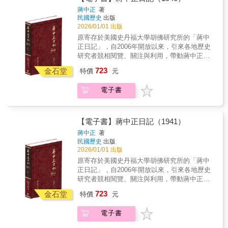
心，但不放棄和平的可能性。抗戰力量分裂－
審慎校對，錯漏別字，詳細註記 3.加註人名及
蔣中正
著
汪兆銘出走汪兆銘主張與日本言和，蔣中正反
重要史事，方便檢閱 4.配合日記內容精選珍貴
民國歷史
出版
對，雙方針鋒相對，涇渭分明。12月31日午
照片 5.後附索引，以利檢索 ◆個人捧讀．學
2026/01/01 出版
後，蔣中正接獲汪兆銘於29 日發表艷電。從本
者研究．傳家珍典．圖書庋藏．權威必備◆
原寄存於美國史丹福大學胡佛研究所的「蔣中
年日記可知，日軍以軍事與和平雙重攻勢進
1938年底武漢會戰以後，國軍的抗戰戰略有較
正日記」，自2006年開放以來，引來各地歷史
行，威脅利誘並重，原本抗戰陣營陷於和戰猶
大的轉變。蔣中正在1938年11月25日召開的南
研究者競相閱覽、關注與利用，帶動蔣中正研
豫之中，終因汪兆銘叛離投敵，使眾志轉趨一
嶽軍事會議上，說明從蘆溝橋事件到武漢會戰
究與民國史研究的熱潮。以毛筆行草書寫的日
致，堅持抗戰到底國策。1938 年可說是和戰殊
723
撤退為止，是第一期抗戰，而此後為第二期抗
金石堂
特價
元
記原稿，閱讀實為不易。本書根據蔣中正親筆
途的一年。
戰。自1938年12月底汪兆銘發表豔電，支持對
的日記手稿，以逐字打字校對的方式，忠實呈
日本妥協。此舉可能造成重慶抗日陣營的裂
電子書
現日記的原貌。對日記涉及的人物與事件，詳
解，受到蔣中正極大的關注。蔣中正注意汪兆
加註釋，書後並附索引，方便讀者的運用，是
銘煽動地方實力派脫離重慶陣營的舉動，不斷
海內外最具正統、真實、權威之版本。 ★本
在日記中思考「對汪以後之處置」，3月刺客潛
書獨家特色★ 1.以手稿本為依據，真實鍵錄 2.
【電子書】蔣中正日記（1941）
入汪兆銘在河內的寓所，留下令人費解之謎。
審慎校對，錯漏別字，詳細註記 3.加註人名及
蔣中正
著
汪兆銘之外，蔣中正對內必須處理的議題是中
重要史事，方便檢閱 4.配合日記內容精選珍貴
民國歷史
出版
央與西部各省的關係。面對地方勢力不服號
照片 5.後附索引，以利檢索 ◆個人捧讀．學
2026/01/01 出版
令，蔣中正除了加強羈縻或控制，也反求諸
者研究．傳家珍典．圖書庋藏．權威必備◆
原寄存於美國史丹福大學胡佛研究所的「蔣中
己，健全中央組織。本年度蔣中正日記，呈現
1940年7月，抗戰已經過了整整三年，蔣中正在
正日記」，自2006年開放以來，引來各地歷史
國際局勢的劇烈變化、武漢會戰後國軍戰略的
7月底感嘆當前局勢之惡劣，原本期待中國抗戰
研究者競相閱覽、關注與利用，帶動蔣中正研
調整，以及蔣中正穩定內部的種種作為。其總
與世界大戰合流，與盟國共同戰勝日本，結果
究與民國史研究的熱潮。以毛筆行草書寫的日
目標「粉碎敵軍直攻重慶之企圖心」可說達
723
歐戰爆發後，日本反而藉機在東亞坐大，中國
金石堂
特價
元
記原稿，閱讀實為不易。本書根據蔣中正親筆
成。
陷入更大的難關。英、法在歐洲的失利，牽動
的日記手稿，以逐字打字校對的方式，忠實呈
東亞的局勢。日本要求英法中斷中國運輸路
電子書
現日記的原貌。對日記涉及的人物與事件，詳
線，不但讓中國西南大後方的路上對外聯繫管
加註釋，書後並附索引，方便讀者的運用，是