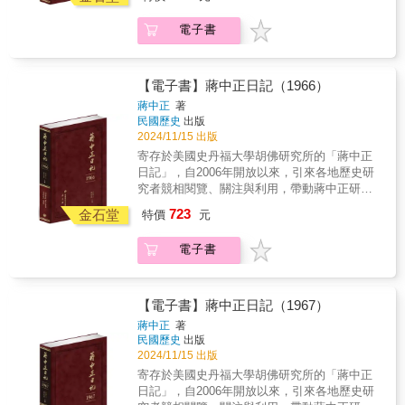
館，民國歷史文化學社取得國史館獨家授權，
推動軍事反攻大陸的動員與準備，回應外交與
每年導論、提示重要事件。 5. 配合日記內容精
收錄的多幅照片，分軍事、外交、人物篇，對
2023年10月31日率先出版1948年至1954年蔣中
國際地位上面臨的巨大挑戰。在處理聯合國中
選珍貴照片 6. 每冊並附索引，以利檢索 7. 國
電子書
應書中所提及的人、事、物，回顧過去也展望
正第一任總統任期間日記，共七冊；2024年4月
國代表權案、外蒙古加入聯合國爭議等問題方
史館唯一授權，海內外最正統版本 ◆個人捧
未來。
5日接續出版第二任總統任期內日記，共六冊；
面，心力交瘁。二度出任行政院院長的陳誠，
讀．學者研究．傳家珍典．圖書庋藏．權威必
2024年10月31日再出版第三任、第四任總統任
在軍事反攻的軍費籌措方面，被質疑配合度不
備◆ 內外正統性的維繫 1964年對蔣中正而
期內日記。 以毛筆行草的日記原稿，閱讀實
高，8月初的訪美之行，沒有突出表現，而10月
【電子書】蔣中正日記（1966）
言，是一個非常具有挑戰性的一年。回顧歷
為不易。本書根據蔣中正親筆書寫的日記手
中旬外蒙入聯問題決斷之際，卻因過勞引發肝
蔣中正
著
史，中華民國政府在1960年代之後，可說已經
稿，以逐字打字校對的方式，忠實呈現日記的
疾，入院檢查、出院休養，甚至考慮請辭。反
民國歷史
出版
處在一個相對穩定的黃金時期，拜東、西方冷
原貌。對日記涉及的人物與事件，詳加註釋，
觀行政院政務委員蔣經國透過與中央情報局克
2024/11/15 出版
戰對抗之賜，臺北在國際上代表全中國的正當
力求周延，書後並附索引，方便讀者的索解運
來因（Ray S. Cline）的非正式管道，在3月至4
寄存於美國史丹福大學胡佛研究所的「蔣中正
性，獲得以美國為首全球反共陣營的支持，內
用。是海內外最具正統、真實、權威之版本。
月間處理滇緬國軍撤退、10月間處理外蒙入
日記」，自2006年開放以來，引來各地歷史研
政上，在威權體制運作下，國民黨領導人打著
★本書獨家特色★ 1. 以手稿本為依據，真實
聯，關鍵時刻屢屢發揮關鍵性作用。在「總統
究者競相閱覽、關注與利用，帶動蔣中正研究
「國安」的大旗，對民間社會維持著有效的統
鍵錄 2. 審慎校對，錯漏別字，詳細註記 3. 加
老了怎麼辦」的疑問聲中，接班人的天平似乎
與民國史研究的熱潮。2023年9月日記歸返國史
治，反對勢力的聲音在臺灣島內幾乎銷聲匿
723
註人名及重要史事，方便檢閱 4. 專家學者撰寫
金石堂
又更偏向蔣經國了。 本年日記主要內容包
特價
元
館，民國歷史文化學社取得國史館獨家授權，
跡，經濟上，臺灣的經濟體質從以農產品出口
每年導論、提示重要事件。 5. 配合日記內容精
括：反攻計畫的問題、反攻時機的疑慮、反攻
2023年10月31日率先出版1948年至1954年蔣中
為大宗，逐步發展轉型成為輕工業，以出口成
選珍貴照片 6. 每冊並附索引，以利檢索 7. 國
行動時機的考慮、「兩個中國」的試探、詹森
電子書
正第一任總統任期間日記，共七冊；2024年4月
長來帶動經濟成長，而這段時期臺灣也從相對
史館唯一授權，海內外最正統版本 ◆個人捧
訪華無結果、外蒙入聯再挑戰、法語非洲的要
5日接續出版第二任總統任期內日記，共六冊；
閉鎖的經濟格局逐步跨進更廣闊的全球經濟
讀．學者研究．傳家珍典．圖書庋藏．權威必
脅、國家利益終須顧、國運的轉危為安、葉公
2024年10月31日再出版第三任、第四任總統任
圈。然而就在1964年，許多重大事件接連發
備◆ 無從實現的反攻夢 對蔣中正而言，1965
超黯然去職。
期內日記。 以毛筆行草的日記原稿，閱讀實
生，並對中華民國政府在臺往後的治理格局，
【電子書】蔣中正日記（1967）
年的主要工作重心有兩大項，一是反攻大陸準
為不易。本書根據蔣中正親筆書寫的日記手
帶來深遠影響。 1949年以後蔣中正「民族救
蔣中正
著
備，二是處理對美外交，此兩大工作重點彼此
稿，以逐字打字校對的方式，忠實呈現日記的
星」與偉人形象的塑造，在於維繫國民黨在台
民國歷史
出版
相互牽連，又同時受到越南戰爭局勢演變所影
原貌。對日記涉及的人物與事件，詳加註釋，
統治與權力正當性，然而1964年《陳潔如回憶
2024/11/15 出版
響，而該年內與中共之間兩次海戰的失利受
力求周延，書後並附索引，方便讀者的索解運
錄》的出版，充分顯示威權時代蔣中正神聖形
寄存於美國史丹福大學胡佛研究所的「蔣中正
挫，導致蔣中正理解到國軍兩棲作戰能力的不
用。是海內外最具正統、真實、權威之版本。
象的塑造與維持，乃是需要付出極其昂貴的代
日記」，自2006年開放以來，引來各地歷史研
足。而美國自前一年夏天「東京灣事件」發生
★本書獨家特色★ 1. 以手稿本為依據，真實
價，一旦威權褪色，民主潮流之風吹起，此種