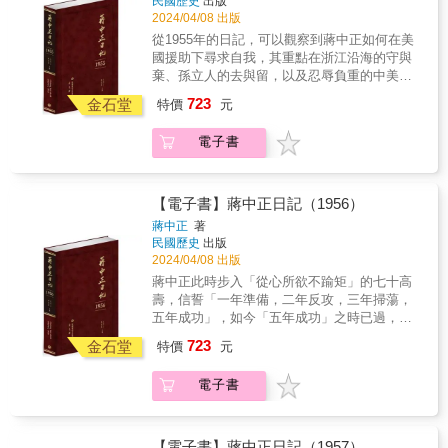
民國歷史
出版
遭撞擊導致心臟瓣膜受傷，健康狀況從此每況
原貌。對日記涉及的人物與事件，詳加註釋，
2024/04/08 出版
愈下。蔣中正硬撐於車禍後六天（9月22日）恢
力求周延，書後並附索引，方便讀者的索解運
從1955年的日記，可以觀察到蔣中正如何在美
復出席重要公開活動，積極問事、追蹤進度。
用。是海內外最具正統、真實、權威之版本。
國援助下尋求自我，其重點在浙江沿海的守與
蔣中正也不信自己命運如拿破崙晚年一般終老
★本書獨家特色★ 1. 以手稿本為依據，真實
棄、孫立人的去與留，以及忍辱負重的中美情
於島上。在在顯示出不輕言放棄權力、不認老
鍵錄 2. 審慎校對，錯漏別字，詳細註記 3. 加
結。 中華民國對大陸沿海的保衛戰，由於《中
的內在心理。 蔣中正對調查車禍情形時，衛
723
註人名及重要史事，方便檢閱 4. 專家學者撰寫
金石堂
特價
元
美共同防禦條約》的談判，範圍並未包含金
戍師長的「不承認」言行感到在意。蔣中正的
每年導論、提示重要事件。 5. 配合日記內容精
門、馬祖與其他大陸沿海島嶼。1月，中共發動
觀感，涉及軍人武德觀「誠實」、「負責」、
選珍貴照片 6. 每冊並附索引，以利檢索 7. 國
電子書
一江山戰役，首次展開陸、海、空三軍聯合作
「忠實」與否的考量及研判，呈現對高級軍官
史館唯一授權，海內外最正統版本 ◆個人捧
戰，即在測試美國的協防程度。一江地區司令
人格考察，並顯示八旬長者蔣中正對軍人、軍
讀．學者研究．傳家珍典．圖書庋藏．權威必
王生明上校率領官兵奮戰三晝夜，浴血堅守陣
校校長角色的認知強固。 1969年7月21日，美
備◆ 將軍愁日暮 旦旦志未酬 蔣中正最後三年
地，因兵力懸殊，最終全島官兵為國犧牲，王
國阿波羅十一號太空人成功登陸月球，太空人
【電子書】蔣中正日記（1956）
的日記所記錄的，給人的感受是，蔣即使有鋼
生明引爆最後一枚手榴彈，壯烈成仁，追晉少
留置探測器材，與美國總統尼克森進行長距離
蔣中正
著
鐵般的意志，最終也難逃病魔之苦。同一時代
將。 美國建議從大陳撤退，並承諾美國將以武
通話。這都是當時美國科技水準應用的具體表
民國歷史
出版
的「大人物」如毛澤東、周恩來，他們的一生
裝部隊協防臺、澎。當時政府之所以決定從大
現，是20世紀重要事件之一。蔣中正對此，注
2024/04/08 出版
故事繁複如謎，但誰也逃不了共同與個別的
陳撤退，雖係考量共軍已掌握大陳島周邊制
意到當美國進行登陸月球行動時，蘇聯發送無
蔣中正此時步入「從心所欲不踰矩」的七十高
「衰老史」。1971年中，「老蔣」病象開始顯
空、制海權，但主要因素仍是來自美國方面的
人太空船，採取月球土壤進行地質分析。美蘇
壽，信誓「一年準備，二年反攻，三年掃蕩，
著，尤其手抖致使日記時斷時續。1972年7月21
壓力與催促。2月5日，蔣中正召集軍事會談，
之間的冷戰、科技競爭，不止在地球，也跨出
五年成功」，如今「五年成功」之時已過，並
日，往常一樣的紀事，至此，戛然而止。再三
決定接受美國掩護大陳軍民之撤退，與同意美
地球以外，從科技到宣傳，顯然是軍人蔣中正
未如期軍事反攻，他該如何自處？在1956年日
年的1975年4月初，油盡燈枯，他以八九高齡，
723
國之聲明稿。美國於6日上午5時，下達實施掩
金石堂
所注意到的面向。 從「冷戰」往「太平」前
特價
元
記中，可以觀察到軍事反攻與建設的結合，以
走盡人生，走入歷史。蔣中正是「凡人」，又
護大陳軍民撤退之命令，並發表聲明，蔣中正
行，由動盪局勢中成長的蔣中正說出來自有其
及反共宣傳管道的擴充。 1953年至1956年實施
是「要人」，他不造作，很真實。日記中晚年
乃同步下令大陳軍民撤退。2月8日起先撤民眾
意義及視野高度。不過，他自然未能預料，衝
電子書
之第一期四年經建計劃的規劃及執行，可說是
病痛，無不一一如實記錄，且全數公諸於世，
一萬六千餘人，並致函蔣經國，令其在大陳督
擊中華民國外交、內政的重重浪潮，已醞釀且
在獲得美援資金下的產物。透過行政部門各相
幾無西方所指「私人空間」可言。許多歷史學
導軍民安全撤退。為順利完成軍民的撤退，擬
蓄勢待發。 本年日記主要內容包括：「金碗
關單位的配合努力，的確獲致一定的效果，為
家會同意，即使二戰後多數國家的當權者，未
定「金剛計畫」，在美國第七艦隊護航下，島
案」牽動的高層人事、美換大使百感交集、守
後續推動經建計畫建立雛形。但這些經建計
必有如此雅量，但蔣中正式「沒什麼不可告
【電子書】蔣中正日記（1957）