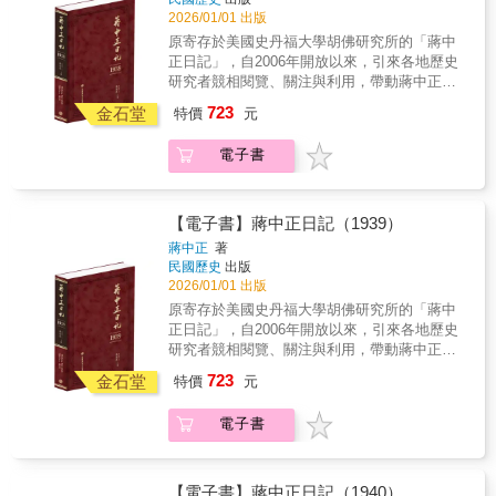
照片 5.後附索引，以利檢索 ◆個人捧讀．學
2026/01/01 出版
者研究．傳家珍典．圖書庋藏．權威必備◆
原寄存於美國史丹福大學胡佛研究所的「蔣中
1937年是對日抗戰的第一年，他在西安事變脫
正日記」，自2006年開放以來，引來各地歷史
險後，將1937年的工作重點置於整軍、統一、
研究者競相閱覽、關注與利用，帶動蔣中正研
建設等內政事務，在對外事務上，只提到加強
究與民國史研究的熱潮。以毛筆行草書寫的日
723
對英、俄的外交，並未預料到這一年的下半會
金石堂
特價
元
記原稿，閱讀實為不易。本書根據蔣中正親筆
發生全面對日戰爭。但是，中日關係仍是對外
的日記手稿，以逐字打字校對的方式，忠實呈
事務上的重點，他於「民國二十六年大事
電子書
現日記的原貌。對日記涉及的人物與事件，詳
表」，列出七十餘項工作，重點在於「集中全
加註釋，書後並附索引，方便讀者的運用，是
副精神，注力於國家整個建設之辦法」。蘆溝
海內外最具正統、真實、權威之版本。 ★本
橋事變對蔣中正而言，中日全面戰爭是遲早的
書獨家特色★ 1.以手稿本為依據，真實鍵錄 2.
【電子書】蔣中正日記（1939）
事情，但是因為蘆溝橋事變這樣一個規模很小
審慎校對，錯漏別字，詳細註記 3.加註人名及
蔣中正
著
的衝突事件，竟然造成平、津失陷，演變成全
重要史事，方便檢閱 4.配合日記內容精選珍貴
民國歷史
出版
面戰爭，則出乎意料之外。對日全面戰爭的情
照片 5.後附索引，以利檢索 ◆個人捧讀．學
2026/01/01 出版
勢既然已經形成，後續如何發展，是蔣中正思
者研究．傳家珍典．圖書庋藏．權威必備◆
原寄存於美國史丹福大學胡佛研究所的「蔣中
考的下一個問題。年末國防最高會議表明堅定
1937年11月德國駐華大使陶德曼（Oskar P.
正日記」，自2006年開放以來，引來各地歷史
抗戰的決心，但是主和的意見並不會因為他一
Trautmann）將日本提出的議和七原則轉達蔣中
研究者競相閱覽、關注與利用，帶動蔣中正研
再強調的「抗戰到底」而銷聲匿跡，隨著戰局
正，12月第二次會見陶德曼，討論媾和問題，
究與民國史研究的熱潮。以毛筆行草書寫的日
發展，在以後的一年中，「戰」與「和」仍是
723
至1938年1月國民政府拒絕日本媾和，兩國外交
金石堂
特價
元
記原稿，閱讀實為不易。本書根據蔣中正親筆
關係政局演變的焦點。
關係從此斷絕，陶德曼調停以失敗告終，中日
的日記手稿，以逐字打字校對的方式，忠實呈
雙方的戰爭只能繼續下去。1938年台兒莊戰役
電子書
現日記的原貌。對日記涉及的人物與事件，詳
初次嚐到七七事變以來之勝利，5月日方內閣改
加註釋，書後並附索引，方便讀者的運用，是
組後不斷遞出橄欖枝，一面抵抗日軍對武漢的
海內外最具正統、真實、權威之版本。 ★本
進攻，一面也和日方代表談判，表達抗戰的決
書獨家特色★ 1.以手稿本為依據，真實鍵錄 2.
【電子書】蔣中正日記（1940）