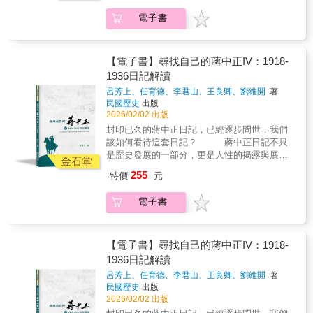
1925-1926年，是蔣中正第一次掌握統兵指揮
的日記手稿，以逐字打字校對的方式，忠實呈
權，必然心中惶恐與壓力，而國民黨內在孫中
電子書
現日記的原貌。對日記涉及的人物與事件，詳
山過世後發生了第一次分裂，蔣中正藉著調查
加註釋，書後並附索引，方便讀者的運用，是
打擊許崇智，迫許辭職出走，他參與串連、協
海內外最具正統、真實、權威之版本。 ★本
商、行動，逐漸提升自己的地位，也無可避免
書獨家特色★ 1.以手稿本為依據，真實鍵錄 2.
【電子書】尋找自己的蔣中正IV：1918-
面臨來自廣東勢力的反彈。1925-1926年日記主
審慎校對，錯漏別字，詳細註記 3.加註人名及
1936日記解讀
要內容包括：黃埔軍校初建功、中山艦事件，
重要史事，方便檢閱 4.配合日記內容精選珍貴
以及孫中山逝世後的廣東。
呂芳上、任育德、李君山、王良卿、劉維開
著
照片 5.後附索引，以利檢索 ◆個人捧讀．學
民國歷史
出版
者研究．傳家珍典．圖書庋藏．權威必備◆ 在
2026/02/02 出版
內外交困中尋找生路向前1927年充滿了「激情
封印已久的蔣中正日記，已經逐步問世，我們
與混亂」，是中國近代史上激烈動盪的一年。
該如何看待這套日記？ 蔣中正日記不只
1927年1月，隨著北伐軍事進展，黨政人事摩擦
是歷史發展的一部分，更是人性的揭露與展
步上檯面，蔣中正的日記中記載了各相關人士
金石堂
現。他在生前死後，被很多人崇拜過，也被很
跟國民革命軍北伐總司令的辭職，以及與國民
255
特價
元
多人罵過。他的日記仰慕過許多人，也批評了
黨政治顧問鮑羅廷的衝突，他在日記中也大大
不少人。他既傳統又現代，想要突破既有的框
抒發各種不滿與感慨。4月的清黨，乃至8月至
電子書
架，卻又受到時代環境的局限。 1917年
年底蔣自己相當於下野的「長假」，可見人事
到1936年，蔣中正從一個總想力求上進，又過
黨事國事諸方面的震盪。此時期對蔣中正還有
著不脫荒唐歲月的年輕人，到跟隨孫中山的革
另一更重大的意義，即是與宋美齡的來往增
命，走向他心中的救國之道。此時期的他雖然
【電子書】尋找自己的蔣中正IV：1918-
加。他在日記中也記下宋家家族親友對他為人
逐漸掌握軍事實力，然而隨著中日關係的變
1936日記解讀
行事的觀點，作為日後修身的參考。1928年5月
化，安內攘外政策的推行，必須做出各種艱難
3日，發生「濟南事件」（五三慘案），蔣中正
呂芳上、任育德、李君山、王良卿、劉維開
著
的決定。他的人生，開始影響著中國的命
的日記中開始出現「恥辱」、「洗雪」等相關
民國歷史
出版
運。 他所下的決定，有對有錯；他所做
字樣，而「雪恥」一欄則在此後的日記一生保
2026/02/02 出版
的事情，有功有過。當然從後世的後視角度，
留。中日雙邊關係的發展，及如何維持中華民