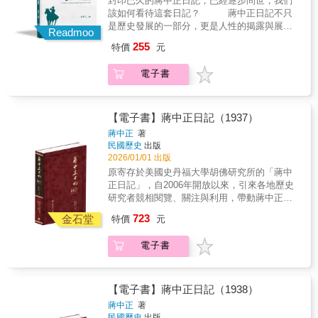
封印已久的蔣中正日記，已經逐步問世，我們
我們可以大放厥詞，春秋筆削，但何不試試，
國，也成為蔣中正縱貫1920到1940年代要面對
該如何看待這套日記？ 蔣中正日記不只
走進日記當中，揣摩身為國家領導人的所思、
的重大政治、軍事課題之一。蔣中正在步步摸
是歷史發展的一部分，更是人性的揭露與展
所言及所行。 本書是一把打開蔣中正內
Readmoo
索中，尋求個人雪恥、國家擺脫積弱局面的最
現。他在生前死後，被很多人崇拜過，也被很
心大門的鑰匙，由研究蔣中正日記的專家學
255
特價
元
終可能。在獲得宋美齡作為婚姻伴侶，取得心
多人罵過。他的日記仰慕過許多人，也批評了
者，依據各年日記的內容，還原解釋在那個時
靈支柱之外，此後更必須學習在軍人專注軍事
不少人。他既傳統又現代，想要突破既有的框
空背景下，他的心情與選擇，或許能有所體
電子書
思考之外，盱衡國際與國內政治面考量、視
架，卻又受到時代環境的局限。 1917年
會，一位國家領導人在面對內外局勢的心路歷
野，權衡利弊，以進行政治決斷。
到1936年，蔣中正從一個總想力求上進，又過
程。 當我們自己看、探尋、挖掘、解
著不脫荒唐歲月的年輕人，到跟隨孫中山的革
讀，每個人都可以尋找自己的蔣中正。
命，走向他心中的救國之道。此時期的他雖然
【電子書】蔣中正日記（1937）
逐漸掌握軍事實力，然而隨著中日關係的變
蔣中正
著
化，安內攘外政策的推行，必須做出各種艱難
民國歷史
出版
的決定。他的人生，開始影響著中國的命
2026/01/01 出版
運。 他所下的決定，有對有錯；他所做
原寄存於美國史丹福大學胡佛研究所的「蔣中
的事情，有功有過。當然從後世的後視角度，
正日記」，自2006年開放以來，引來各地歷史
我們可以大放厥詞，春秋筆削，但何不試試，
研究者競相閱覽、關注與利用，帶動蔣中正研
走進日記當中，揣摩身為國家領導人的所思、
究與民國史研究的熱潮。以毛筆行草書寫的日
723
所言及所行。 本書是一把打開蔣中正內
金石堂
特價
元
記原稿，閱讀實為不易。本書根據蔣中正親筆
心大門的鑰匙，由研究蔣中正日記的專家學
的日記手稿，以逐字打字校對的方式，忠實呈
者，依據各年日記的內容，還原解釋在那個時
電子書
現日記的原貌。對日記涉及的人物與事件，詳
空背景下，他的心情與選擇，或許能有所體
加註釋，書後並附索引，方便讀者的運用，是
會，一位國家領導人在面對內外局勢的心路歷
海內外最具正統、真實、權威之版本。 ★本
程。 當我們自己看、探尋、挖掘、解
書獨家特色★ 1.以手稿本為依據，真實鍵錄 2.
【電子書】蔣中正日記（1938）
讀，每個人都可以尋找自己的蔣中正。
審慎校對，錯漏別字，詳細註記 3.加註人名及
蔣中正
著
重要史事，方便檢閱 4.配合日記內容精選珍貴
民國歷史
出版