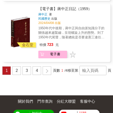
到惱怒，卻不便當場發作，只能透過日記內心
權，是中華民國在安理會僅有的一次否決權行
政治異議，讓蔣中正時刻引為椎心之痛。 1958
歷史文化學社取得國史館獨家授權，2023年10
表態。而在政府人事方面，第一線負責者，臺
使。 本書特色 寄存於美國史丹福大學胡佛研究
年，就是這股朝野對峙╱朝朝有隙走勢中的關
月31日率先出版1948年至1954年蔣中正第一屆
【電子書】蔣中正日記（1959）
北衛戍司令黃珍吾、憲兵司令劉煒、臺灣省警
所的「蔣中正日記」，自2006年開放以來，引
鍵年分。 上半年，監察院處理「行政院長俞鴻
總統任期間日記，2024年4月5日接續出版第二
蔣中正
著
務處處長樂幹，三人都「奉准撤職」。 在處理
來各地歷史研究者競相閱覽、關注與利用，帶
鈞彈劾案」餘音猶繞，「出版法修正草案」審
任總統任期內日記，共六冊。 以毛筆行草的
民國歷史
出版
過程中，蔣中正以父親與領導人二重角度注意
動蔣中正研究與民國史研究的熱潮。2023年9月
議風潮旋踵而至。這些案子一體捲入了行政體
日記原稿，閱讀實為不易。本書根據蔣中正親
2024/04/08 出版
到蔣經國行事的「主觀」、「硬幹」，本愛之
日記歸返國史館，民國歷史文化學社取得國史
系與國會、黨機器與從政黨員，甚至輿論界和
筆書寫的日記手稿，以逐字打字校對的方式，
1950年代中後期，蔣中正與自由派知識分子的
深責之切的心理，認為需要困難與閱歷以磨平
館獨家授權，2023年10月31日率先出版1948年
知識分子等公共角色，任由他們互競激越，蔚
忠實呈現日記的原貌。對日記涉及的人物與事
關係越來越緊繃，呈現螺旋上升的態勢。到了
其稜角。之後，蔣經國一度隱身在公共視野之
至1954年蔣中正第一屆總統任期間日記，2024
為連續的滔天政潮。同一期間，蔣中正日記則
件，詳加註釋，力求周延，書後並附索引，方
1950年代尾聲，隨著總統是否要違憲三連任的
外，轉而督導退除役官兵安置以及中部橫貫公
年4月5日接續出版第二任總統任期內日記，共
是難掩煩悶與憂慮，甚至把原本應該在「反共
便讀者的索解運用。是海內外最具正統、真
議題，以及反對勢力試圖組黨等重大爭端，終
路的開發。年底，蔣中正在日記裡寫下「家庭
六冊。 以毛筆行草的日記原稿，閱讀實為不
723
建國」使命下，共持共需的一批黨籍中央民
金石堂
實、權威之版本。 ★本書獨家特色★ 1. 以
特價
元
不免攀到政治衝突的頂點。此外，中國國民黨
親愛和睦日益增厚，最為欣樂」，或可視為兩
易。本書根據蔣中正親筆書寫的日記手稿，以
代、自由派知識分子，通通劃為通謀的敵人行
手稿本為依據，真實鍵錄 2. 審慎校對，錯漏別
自來臺灣實施改造開始，就高揚「革命民主」
蔣父子在處理臺北「五二四事件」後，進一步
逐字打字校對的方式，忠實呈現日記的原貌。
列。退一步看，蔣中正在日記中的話語，即便
字，詳細註記 3. 加註人名及重要史事，方便檢
電子書
大纛，翻新派系代理結構，重整執政團隊，黨
鞏固彼此間的親情羈絆。 本書特色 寄存於美國
對日記涉及的人物與事件，詳加註釋，力求周
只是忘情奔肆的私密表示，也足以看作黨國內
閱 4. 配合日記內容精選珍貴照片 5. 每冊並附
中央卻仍然沒有辦法節制國會中黨籍代議士的
史丹福大學胡佛研究所的「蔣中正日記」，自
延，書後並附索引，方便讀者的索解運用。是
外動態俱烈的一手見證。 下半年，中東「伊拉
索引，以利檢索 6. 國史館唯一授權，海內外最
政治異議，讓蔣中正時刻引為椎心之痛。 1958
2006年開放以來，引來各地歷史研究者競相閱
海內外最具正統、真實、權威之版本。 ★本
克革命」、「黎巴嫩危機」相繼發生，強烈衝
正統版本 ◆個人捧讀．學者研究．傳家珍
年，就是這股朝野對峙╱朝朝有隙走勢中的關
覽、關注與利用，帶動蔣中正研究與民國史研
書獨家特色★ 1. 以手稿本為依據，真實鍵錄 2.
1
2
3
4
頁數
1
/4
移至第
頁
擊到美國的戰略建構，蔣中正認為這是蘇共
典．圖書庋藏．權威必備◆ &
鍵年分。 上半年，監察院處理「行政院長俞鴻
究的熱潮。2023年9月日記歸返國史館，民國歷
審慎校對，錯漏別字，詳細註記 3. 加註人名及
「顛覆」全球的陰謀。8月，「金門砲戰」爆
鈞彈劾案」餘音猶繞，「出版法修正草案」審
史文化學社取得國史館獨家授權，2023年10月
重要史事，方便檢閱 4. 配合日記內容精選珍貴
發，國際社會視為「第二次臺海危機」，情勢
議風潮旋踵而至。這些案子一體捲入了行政體
31日率先出版1948年至1954年蔣中正第一屆總
照片 5. 每冊並附索引，以利檢索 6. 國史館唯
相當危疑震撼，日記中又說這是蘇共「挑
系與國會、黨機器與從政黨員，甚至輿論界和
統任期間日記，2024年4月5日接續出版第二任
一授權，海內外最正統版本 ◆個人捧讀．學
釁」，並且夥同中共「清算中華民國」的舉
知識分子等公共角色，任由他們互競激越，蔚
總統任期內日記，共六冊。 以毛筆行草的日
者研究．傳家珍典．圖書庋藏．權威必備◆ &
動。其實蔣中正的判斷雖然並不全都符合事
為連續的滔天政潮。同一期間，蔣中正日記則
記原稿，閱讀實為不易。本書根據蔣中正親筆
實，但仍不失為一位反共強人在冷戰敵我觀念
是難掩煩悶與憂慮，甚至把原本應該在「反共
關於我們
門市查詢
分紅大聯盟
客服中心
書寫的日記手稿，以逐字打字校對的方式，忠
中的階段性內核展示。進一步說，美國在砲戰
建國」使命下，共持共需的一批黨籍中央民
實呈現日記的原貌。對日記涉及的人物與事
期間積極協助我國防禦，但美國決策高層又基
代、自由派知識分子，通通劃為通謀的敵人行
件，詳加註釋，力求周延，書後並附索引，方
於種種設想，公開倡議「金馬撤軍」，都使得