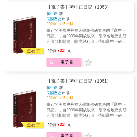
經決定袖手，有人甚至準備接受中共占領臺
2024年10月31日再出版第三任、第四任總統任
府能夠在臺灣、澎湖、金門、馬祖站穩，並且
灣，卻因為中共與蘇聯結盟，正式對史達林臣
期內日記。 以毛筆行草的日記原稿，閱讀實
【電子書】蔣中正日記（1963）
奠定了後來發展的基礎，不論從海峽兩岸或是
服，讓蘇聯勢力直入東亞和南海，因此考慮改
為不易。本書根據蔣中正親筆書寫的日記手
蔣中正
著
國際情勢的發展來看，軍事和外交的因素都扮
變對臺灣的政策；接著韓戰的突然發生，顯示
稿，以逐字打字校對的方式，忠實呈現日記的
民國歷史
出版
演了最重要的角色。回顧1950年代前期的世
共產集團勢力不斷對外擴展，於是決定介入臺
原貌。對日記涉及的人物與事件，詳加註釋，
2024/11/15 出版
局，是美國和蘇聯所分別領導的民主和共產國
海。史達林、金日成和毛澤東的決策和美國的
力求周延，書後並附索引，方便讀者的索解運
寄存於美國史丹福大學胡佛研究所的「蔣中正
家間的冷戰和熱戰交互進行的時代，也是兩岸
因應，反而形成了中華民國在臺灣復興的契
用。是海內外最具正統、真實、權威之版本。
日記」，自2006年開放以來，引來各地歷史研
不斷兵戎相見的時代。其中對中華民國生存發
機。 韓戰中止之後，中共立即增兵沿海，企
★本書獨家特色★ 1. 以手稿本為依據，真實
究者競相閱覽、關注與利用，帶動蔣中正研究
展影響最大的，首推中共的作為和美國的對華
圖攻略浙東沿海島嶼，作為再進犯金門以及臺
鍵錄 2. 審慎校對，錯漏別字，詳細註記 3. 加
與民國史研究的熱潮。2023年9月日記歸返國史
政策。中共毛澤東政權在那關鍵年代，對內推
灣的第一步，與國軍不斷進行海空交戰。最後
723
註人名及重要史事，方便檢閱 4. 專家學者撰寫
金石堂
特價
元
館，民國歷史文化學社取得國史館獨家授權，
動無產階級專政的仇恨統治，使得許多對它有
在1955年1月，共軍以最先進的裝備、十餘倍的
每年導論、提示重要事件。 5. 配合日記內容精
2023年10月31日率先出版1948年至1954年蔣中
期待的人民失望、甚至轉而反對，而它在國外
三軍兵力、壓倒式的絕對優勢，攻下了浙江外
選珍貴照片 6. 每冊並附索引，以利檢索 7. 國
電子書
正第一任總統任期間日記，共七冊；2024年4月
向蘇聯史達林政府亦步亦趨地學習、徹底進行
海大陳列島的門戶一江山島。反共救國軍在孤
史館唯一授權，海內外最正統版本 ◆個人捧
5日接續出版第二任總統任期內日記，共六冊；
對蘇聯「一邊倒」的政策，則冷卻了美國與之
軍奮戰、明知有死無生的戰鬥中，所表現的大
讀．學者研究．傳家珍典．圖書庋藏．權威必
2024年10月31日再出版第三任、第四任總統任
建立關係的期望。 美國原來在中國內戰中已
無畏戰志和重創共軍的戰果，卻鼓舞了全國朝
備◆ 反攻、反攻、反攻大陸去 1962年的軍事
期內日記。 以毛筆行草的日記原稿，閱讀實
經決定袖手，有人甚至準備接受中共占領臺
【電子書】蔣中正日記（1961）
野，也感動了美國國會，隨即通過了授權美總
性格相當突出與明顯，8月間，美國駐臺北外交
為不易。本書根據蔣中正親筆書寫的日記手
灣，卻因為中共與蘇聯結盟，正式對史達林臣
蔣中正
著
統在臺海用兵的《臺灣決議案》，進而促使參
人員已開始注意到，中華民國政府突然在「反
稿，以逐字打字校對的方式，忠實呈現日記的
服，讓蘇聯勢力直入東亞和南海，因此考慮改
民國歷史
出版
議院批准《中美共同防禦條約》。 只是美方
攻大陸」輿論宣傳上更加積極，只不過此刻美
原貌。對日記涉及的人物與事件，詳加註釋，
變對臺灣的政策；接著韓戰的突然發生，顯示
2024/11/15 出版
卻因其全球戰略的考慮，主動願意協助將大陳
方尚無法分辨此一宣傳論調的轉變，究竟出於
力求周延，書後並附索引，方便讀者的索解運
共產集團勢力不斷對外擴展，於是決定介入臺
寄存於美國史丹福大學胡佛研究所的「蔣中正
軍民撤回到臺灣。而蔣中正總統為了要確保金
內部政治目的，抑或是認真的，當時序來到
用。是海內外最具正統、真實、權威之版本。
海。史達林、金日成和毛澤東的決策和美國的
日記」，自2006年開放以來，引來各地歷史研
門和馬祖，乃致力進行對美國的外交交涉，終
1962年之後，世人發現蔣中正欲發動軍事反攻
★本書獨家特色★ 1. 以手稿本為依據，真實
因應，反而形成了中華民國在臺灣復興的契
究者競相閱覽、關注與利用，帶動蔣中正研究
於在美方提供了祕密保證，願協助臺北防衛金
大陸行動，態度確實是認真的。 年終之際，
鍵錄 2. 審慎校對，錯漏別字，詳細註記 3. 加
機。 韓戰中止之後，中共立即增兵沿海，企
與民國史研究的熱潮。2023年9月日記歸返國史
馬之後，同意撤回大陳軍民。於是，中美兩軍
蔣中正曾反覆考慮，欲致函美國總統甘迺迪
723
註人名及重要史事，方便檢閱 4. 專家學者撰寫
金石堂
圖攻略浙東沿海島嶼，作為再進犯金門以及臺
特價
元
館，民國歷史文化學社取得國史館獨家授權，
於1955年2月間在密切合作下，將大陳三萬二千
（John F. Kennedy），傳達重要訊息。這份函
每年導論、提示重要事件。 5. 配合日記內容精
灣的第一步，與國軍不斷進行海空交戰。最後
2023年10月31日率先出版1948年至1954年蔣中
軍民全數安全撤來臺灣，建立了一個兩國兩軍
件，終因副總統陳誠對其內容態度頗有猶疑與
選珍貴照片 6. 每冊並附索引，以利檢索 7. 國
在1955年1月，共軍以最先進的裝備、十餘倍的
電子書