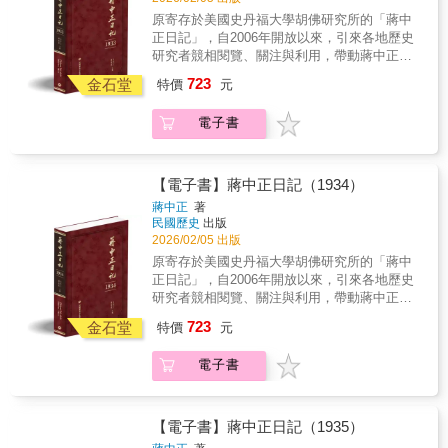
者研究．傳家珍典．圖書庋藏．權威必備◆ 谷
人感到不解的慎重，有時又有著複雜的曲折。
原寄存於美國史丹福大學胡佛研究所的「蔣中
底反彈再創新局1930年的中原大戰落幕，但平
他們各自因為二二八事件、國共內戰等時代的
正日記」，自2006年開放以來，引來各地歷史
靜未久。1931年，國民黨中以胡漢民為首的孫
動蕩而做出不同的決定，或根留台灣、或定居
研究者競相閱覽、關注與利用，帶動蔣中正研
中山粵籍追隨者，從2月的蔣中正軟禁胡漢民的
日本、或前往中國大陸。憑藉著「通曉日語及
究與民國史研究的熱潮。以毛筆行草書寫的日
723
湯山事件開始，便逐漸集結為反蔣的新勢力。5
金石堂
日本文化」的台灣人身分，這些人成為兩岸外
特價
元
記原稿，閱讀實為不易。本書根據蔣中正親筆
月廣州成立國民政府，與南京方面（寧方）形
交推動上不可或缺的人物。 & 本書作者本田善
的日記手稿，以逐字打字校對的方式，忠實呈
成寧粵之爭。9月的九一八事變使蔣中正被粵、
彥親自訪談書中多位主要人物，以林麗韞及林
電子書
現日記的原貌。對日記涉及的人物與事件，詳
日兩方內外夾攻，四面楚歌，他只好讓步，在
金莖為中心，擴及左翼青年李登輝的老「同
加註釋，書後並附索引，方便讀者的運用，是
1931年年末宣布辭職下野，回到故鄉浙江奉
志」吳克泰、因親人在二二八事件中蒙難而痛
海內外最具正統、真實、權威之版本。 ★本
化。儘管面臨內憂外患，蔣中正剷除共產黨的
恨國民黨，選擇回到大陸參與對台工作的郭平
書獨家特色★ 1.以手稿本為依據，真實鍵錄 2.
【電子書】蔣中正日記（1934）
決心卻從未消停，所謂對中共的「五次圍
坦，以及知名旅日作家陳舜臣等人，牽扯出台
審慎校對，錯漏別字，詳細註記 3.加註人名及
蔣中正
著
剿」，前三次即於1931年間進行。1932年年
灣人在戰前戰後的複雜心態、選擇留在台灣或
重要史事，方便檢閱 4.配合日記內容精選珍貴
民國歷史
出版
初，蟄伏的蔣中正欲與汪兆銘合作，但雙方各
回到「祖國大陸」的心情、在大陸從事對台工
照片 5.後附索引，以利檢索 ◆個人捧讀．學
2026/02/05 出版
懷心思，如何攜手共謀，仍須磨合。1月28日汪
作的概況，以及海峽兩岸微妙關係的發展。更
者研究．傳家珍典．圖書庋藏．權威必備◆ 外
原寄存於美國史丹福大學胡佛研究所的「蔣中
兆銘出任行政院長，蔣則任軍事委員會委員，
重要的是，透過訪談，本書揭露許多史料檔案
抗日寇內平諸亂1933年年初，日軍便以佔領山
正日記」，自2006年開放以來，引來各地歷史
蔣、汪協商後，確定對日外交方針為「一面抵
未記錄的外交秘辛，包括在毛澤東與田中角榮
海關，宣示中日衝突前線已由東北前進華北。
研究者競相閱覽、關注與利用，帶動蔣中正研
抗，一面交涉」，不料當晚便爆發日本駐滬海
的密談、周恩來的外交手腕、國民黨元老廖仲
但日軍僅佔據關署，即轉入休戰狀態。蔣中正
究與民國史研究的熱潮。以毛筆行草書寫的日
軍陸戰隊向上海中國駐軍第十九路軍進攻的一
愷及何香寧之子廖承志在中共對日工作的重要
723
懷疑日軍想速了此案，判斷其背後之意在進犯
金石堂
特價
元
記原稿，閱讀實為不易。本書根據蔣中正親筆
二八事變。上海鏖戰至3月初，終以國軍撤出淞
角色、台灣與日本斷交前焦急探尋情報的駐日
熱河，因此他不斷催促張學良派兵增援熱河，
的日記手稿，以逐字打字校對的方式，忠實呈
滬戰場作結。蔣因此事又成毀謗的標靶，但至
代表，以及台獨人士訪問中國大陸的背後真
又要求東北耆老張作相前往熱河團結各方。但
電子書
現日記的原貌。對日記涉及的人物與事件，詳
少部分達成「一面抵抗，一面交涉」的目標。
相。 & 從這些個人的生命故事，可以看到在台
張學良與熱河省政府主席湯玉麟、張作相與東
加註釋，書後並附索引，方便讀者的運用，是
歷經1931年底的短暫下野，1932年初蔣復出
灣人在這動盪的年代，如何搖擺於台灣、大
北義勇軍，乃至東北軍內部各派的矛盾，終使
海內外最具正統、真實、權威之版本。 ★本
後，便著意組織監督內部的偵探隊。於是以黃
陸、日本之間，每個人像是有「三顆心」一
熱河戰役在兩週內以慘敗收場。國際方面，中
書獨家特色★ 1.以手稿本為依據，真實鍵錄 2.
埔畢業學生為骨幹，3月1日，「三民主義力行
【電子書】蔣中正日記（1935）
樣，依循著自己的信念，盡力維持這三塊土地
國向國際聯盟申訴「九一八」案，經過李頓調
審慎校對，錯漏別字，詳細註記 3.加註人名及
社」（藍衣社）在南京成立，這也是蔣的親信
之間的聯繫。&