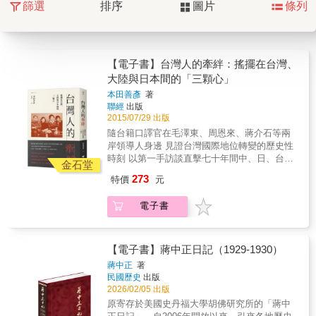
篩選
排序
圖片
條列
【電子書】台灣人的牽絆：搖擺在台灣、
大陸與日本間的「三顆心」
本田善彥
著
聯經
出版
2015/07/29 出版
隨台籍口譯官在毛澤東、周恩來、蔣介石等兩
岸領導人身邊 見證台灣國際地位轉變的歷史性
時刻 以第一手訪談直擊七十年間中、日、台的
金石堂
外交祕辛 & 看台灣人如何在時代的動蕩中堅持
273
特價
元
信念、尋找認同 如何於詭譎多變的國際情勢
下，擺盪於台、中、日三地的政治角力中 &
電子書
1972年9月29日，日本與中華人民共和國發表共
同聲明，宣布兩國邦交正常化，也正式宣告了
在台灣的中華民國政府與日本「斷絕邦交」。
從1971年台灣退出聯合國以及美國國策顧問季
【電子書】蔣中正日記（1929-1930）
辛吉祕密訪中，到隔年美國尼克森總統及日本
蔣中正
著
首相田中角榮陸續訪中，台灣的國際地位面臨
民國歷史
出版
前所未有的巨變。 & 在海峽兩岸的外交前線見
2026/02/05 出版
證這一幕的，無獨有偶，是兩位背景相似、生
原寄存於美國史丹福大學胡佛研究所的「蔣中
命軌跡與台灣、大陸和日本三地都息息相關的