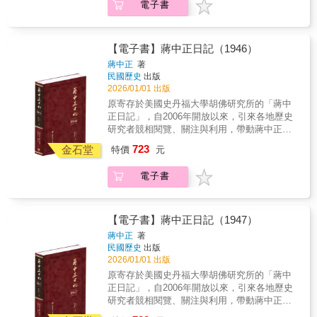
愈增，物價上漲嚴重……內外局勢都是對蔣中
電子書
現日記的原貌。對日記涉及的人物與事件，詳
及德義，至是中日戰爭與世界大戰合流。蔣中
正的莫大挑戰。本年日記主要內容包括：日本
加註釋，書後並附索引，方便讀者的運用，是
正即在日記如實反映了宣戰與國際結盟並聯的
發動一號作戰（豫湘桂戰役）、第二次遠征軍
海內外最具正統、真實、權威之版本。 ★本
策略。
的滇緬戰役、史迪威事件的終於落幕，以及知
書獨家特色★ 1.以手稿本為依據，真實鍵錄 2.
【電子書】蔣中正日記（1946）
識青年從軍運動、國共談判等。
審慎校對，錯漏別字，詳細註記 3.加註人名及
蔣中正
著
重要史事，方便檢閱 4.配合日記內容精選珍貴
民國歷史
出版
照片 5.後附索引，以利檢索 ◆個人捧讀．學
2026/01/01 出版
者研究．傳家珍典．圖書庋藏．權威必備◆ 號
原寄存於美國史丹福大學胡佛研究所的「蔣中
外！抗戰勝利了！對中國人民來說，1945年是
正日記」，自2006年開放以來，引來各地歷史
舉國艱辛走向抗戰勝利的榮耀年分，但放眼家
研究者競相閱覽、關注與利用，帶動蔣中正研
國前景仍不明朗，未來態勢一時未可逆料。同
究與民國史研究的熱潮。以毛筆行草書寫的日
723
在這一年，歐陸與太平洋戰事先後步入尾聲，
金石堂
特價
元
記原稿，閱讀實為不易。本書根據蔣中正親筆
國際形勢的變化更快更大，連帶衝擊了戰後中
的日記手稿，以逐字打字校對的方式，忠實呈
國的發展走向，特別是戰時中美、中蘇、國共
電子書
現日記的原貌。對日記涉及的人物與事件，詳
等三方關係重疊已深，頗近似傳統的「三連
加註釋，書後並附索引，方便讀者的運用，是
環」智力遊戲，環環相扣，並不容易單獨解消
海內外最具正統、真實、權威之版本。 ★本
看待。身為國家領導人，蔣中正如何因應當時
書獨家特色★ 1.以手稿本為依據，真實鍵錄 2.
【電子書】蔣中正日記（1947）
國內外錯綜複雜的情勢，事涉個人榮辱與國家
審慎校對，錯漏別字，詳細註記 3.加註人名及
蔣中正
著
前途，在本年日記中最費篇幅，在相當程度上
重要史事，方便檢閱 4.配合日記內容精選珍貴
民國歷史
出版
能透露出他的處理原則與心境變化。本年日記
照片 5.後附索引，以利檢索 ◆個人捧讀．學
2026/01/01 出版
主要內容包括國內與國際的新秩序與新局面，
者研究．傳家珍典．圖書庋藏．權威必備◆ 朝
原寄存於美國史丹福大學胡佛研究所的「蔣中
國際上是以美蘇兩國主導的雅爾達體系的成
正常國家的方向前進1945年日本戰敗投降，第
正日記」，自2006年開放以來，引來各地歷史
形，國內則是戰後國民政府體制的重新建立。
二次世界大戰亞洲地區的武裝衝突告一段落，
研究者競相閱覽、關注與利用，帶動蔣中正研
但已經造成中國日常生活在經濟、社會、文化
究與民國史研究的熱潮。以毛筆行草書寫的日