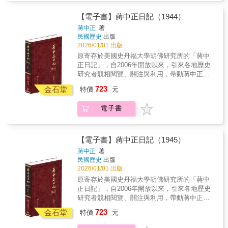
道幾乎完全被封鎖，戰時中國外來軍需品之運
海內外最具正統、真實、權威之版本。 ★本
輸也宣告中斷，打擊中國軍民士氣。如此危
書獨家特色★ 1.以手稿本為依據，真實鍵錄 2.
【電子書】蔣中正日記（1944）
局，迅速有了轉圜，而後，英國不滿日本與德
審慎校對，錯漏別字，詳細註記 3.加註人名及
蔣中正
著
義結盟，拒絕對日繼續讓步，滇緬公路重新開
重要史事，方便檢閱 4.配合日記內容精選珍貴
民國歷史
出版
啟。1940年10月21日蔣中正於日記提到當前最
照片 5.後附索引，以利檢索 ◆個人捧讀．學
2026/01/01 出版
大之危機有三：一、兵役。二、糧食。三、中
者研究．傳家珍典．圖書庋藏．權威必備◆
原寄存於美國史丹福大學胡佛研究所的「蔣中
共。前二者為抗戰日久資源消耗造成的問題，
1941年，國際形勢終於出現關鍵的翻轉，中國
正日記」，自2006年開放以來，引來各地歷史
而中共問題也隨國共摩擦增加，漸成日記的重
以空間換取時間，終於迎來世界戰局的合流，
研究者競相閱覽、關注與利用，帶動蔣中正研
點。內外情勢不利，也使國軍難以再發動對日
實現了蔣中正的戰略藍圖，卻也平添了難以控
究與民國史研究的熱潮。以毛筆行草書寫的日
大規模反攻，1940 年這一年，尤其是7月至9月
723
制的變項。今後軍事、民生與國運，未必都是
金石堂
特價
元
記原稿，閱讀實為不易。本書根據蔣中正親筆
西南運輸斷絕這段期間，確實是蔣中正所謂
柳暗花明，只有更加曲徑分歧，成為蔣中正的
的日記手稿，以逐字打字校對的方式，忠實呈
「抗戰最大之難關」。
莫大挑戰。美國援華的附帶影響本年4月日、蘇
電子書
現日記的原貌。對日記涉及的人物與事件，詳
兩國締結《日蘇中立條約》，承諾維持和平與
加註釋，書後並附索引，方便讀者的運用，是
友好，尊重雙方領土完整且不可侵犯（含外
海內外最具正統、真實、權威之版本。 ★本
蒙、滿洲國）。對中國而言，雖已失去俄國的
書獨家特色★ 1.以手稿本為依據，真實鍵錄 2.
【電子書】蔣中正日記（1945）
援助，卻也受惠於國際關係的連動，從日本同
審慎校對，錯漏別字，詳細註記 3.加註人名及
蔣中正
著
英美逐漸深化的總體矛盾關係中，取得夾縫求
重要史事，方便檢閱 4.配合日記內容精選珍貴
民國歷史
出版
生的機會。美國總統羅斯福（Franklin D.
照片 5.後附索引，以利檢索 ◆個人捧讀．學
2026/01/01 出版
Roosevelt）制定一項重大的援外法令，即「租
者研究．傳家珍典．圖書庋藏．權威必備◆ 看
原寄存於美國史丹福大學胡佛研究所的「蔣中
借法案」，中國成為其中的受益者。但在1941
似光明卻備受挑戰經過1943年底的開羅會議之
正日記」，自2006年開放以來，引來各地歷史
年的多數時間中，美國的遠東政策仍處於過渡
後，中國前途看似一片光明，但1944年卻是中
研究者競相閱覽、關注與利用，帶動蔣中正研
階段，仍有對日妥協的表現，但就總體趨勢看
國最黯淡的一年，也是抗戰以來處境最艱苦的
究與民國史研究的熱潮。以毛筆行草書寫的日
來，其援華制日的格局也在不斷調整，直到日
723
一年。中蘇關係惡化，中共的要求不斷擴大，
金石堂
特價
元
記原稿，閱讀實為不易。本書根據蔣中正親筆
本偷襲珍珠港。珍珠港後的變局珍珠港事變爆
日本大舉進攻，國民黨內部動盪，美國的壓力
的日記手稿，以逐字打字校對的方式，忠實呈
發，重慶國民政府終於發表對日宣戰布告，兼