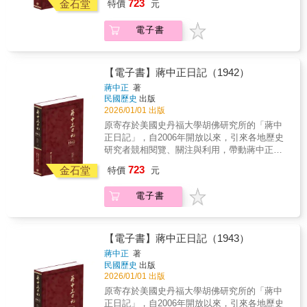
723
等層面的大變化，因此有形的國際戰爭宣告結
金石堂
特價
元
記原稿，閱讀實為不易。本書根據蔣中正親筆
束，但是如何確定戰爭狀態正式終結、確立可
的日記手稿，以逐字打字校對的方式，忠實呈
運作的新國際秩序，一切都須重新努力做起。
電子書
現日記的原貌。對日記涉及的人物與事件，詳
本年日記主要內容包括：戰後的國際新秩序、
加註釋，書後並附索引，方便讀者的運用，是
馬歇爾使華調停國共、政治協商會議與制憲國
海內外最具正統、真實、權威之版本。 ★本
民大會的召開。
書獨家特色★ 1.以手稿本為依據，真實鍵錄 2.
【電子書】蔣中正日記（1942）
審慎校對，錯漏別字，詳細註記 3.加註人名及
蔣中正
著
重要史事，方便檢閱 4.配合日記內容精選珍貴
民國歷史
出版
照片 5.後附索引，以利檢索 ◆個人捧讀．學
2026/01/01 出版
者研究．傳家珍典．圖書庋藏．權威必備◆ 走
原寄存於美國史丹福大學胡佛研究所的「蔣中
向憲政的動員戡亂時代1947年1月1日，國民政
正日記」，自2006年開放以來，引來各地歷史
府公布前一年12月25日由國民大會三讀通過的
研究者競相閱覽、關注與利用，帶動蔣中正研
《中華民國憲法》，12 月25 日《中華民國憲
究與民國史研究的熱潮。以毛筆行草書寫的日
723
法》正式施行，中華民國進人憲政時期，完成
金石堂
特價
元
記原稿，閱讀實為不易。本書根據蔣中正親筆
實施民主憲政的建國目標。但是對於身負國家
的日記手稿，以逐字打字校對的方式，忠實呈
領導重任的蔣中正而言，這一年不論在政治、
電子書
現日記的原貌。對日記涉及的人物與事件，詳
軍事、社會、經濟等任何一方面，都出現了許
加註釋，書後並附索引，方便讀者的運用，是
多挑戰，處境艱困。他在這一年的年終，回顧
海內外最具正統、真實、權威之版本。 ★本
一年來的作為，在當年的自反錄記道：「本年
書獨家特色★ 1.以手稿本為依據，真實鍵錄 2.
【電子書】蔣中正日記（1943）
實為內亂外侮最嚴重艱危之一年，亦為平生以
審慎校對，錯漏別字，詳細註記 3.加註人名及
蔣中正
著
來最辛勞憂患之一年。」本年日記主要內容包
重要史事，方便檢閱 4.配合日記內容精選珍貴
民國歷史
出版
括：國民政府的改組、國共內戰，進入動員戡
照片 5.後附索引，以利檢索 ◆個人捧讀．學
2026/01/01 出版
亂時期、沈崇事件引發各地學潮、經濟社會動
者研究．傳家珍典．圖書庋藏．權威必備◆ 當
原寄存於美國史丹福大學胡佛研究所的「蔣中
盪造成民怨（二二八事變）、中美關係愈形惡
中國晉級四強1942年元旦， 中華民國在美國總
正日記」，自2006年開放以來，引來各地歷史
化。