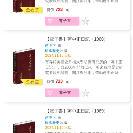
究者競相閱覽、關注與利用，帶動蔣中正研究
後，決定擴大越南戰事，並對北越加強轟炸行
鍵錄 2. 審慎校對，錯漏別字，詳細註記 3. 加
形象之崩潰也必將更加徹底。 本年日記主要
與民國史研究的熱潮。2023年9月日記歸返國史
動，此舉雖然強化中華民國作為美軍在越戰場
723
註人名及重要史事，方便檢閱 4. 專家學者撰寫
金石堂
內容包括：變局與挑戰、繼續代表全中國、人
特價
元
館，民國歷史文化學社取得國史館獨家授權，
上前哨基地的重要性，卻也在無形之中造成華
每年導論、提示重要事件。 5. 配合日記內容精
心浮動與失敗主義的蔓生、「主義、領袖、國
2023年10月31日率先出版1948年至1954年蔣中
府軍事援助臺灣的排擠效應，同時對於蔣中正
選珍貴照片 6. 每冊並附索引，以利檢索 7. 國
家」、崇高聲望的打擊。
電子書
正第一任總統任期間日記，共七冊；2024年4月
所提出的任何軍事反攻計畫，都無從答允承
史館唯一授權，海內外最正統版本 ◆個人捧
5日接續出版第二任總統任期內日記，共六冊；
諾。 當1965年走到盡頭，中華民國政府反攻
讀．學者研究．傳家珍典．圖書庋藏．權威必
2024年10月31日再出版第三任、第四任總統任
大陸的最高目標也走到尾聲，以軍事力量回到
備◆ 一動不如一靜 1966年，蔣中正接近八十
期內日記。 以毛筆行草的日記原稿，閱讀實
中國大陸，終究成為蔣中正無從實現的夢
【電子書】蔣中正日記（1968）
歲，外賓對他印象是「看起來年長，不過很健
為不易。本書根據蔣中正親筆書寫的日記手
想。 冷戰高峰時期，中華民國與美國之間成
蔣中正
著
康，臉色紅潤，顯然還具有自主能力」。但美
稿，以逐字打字校對的方式，忠實呈現日記的
為最堅實盟邦，然而兩方政府高層決策者對於
民國歷史
出版
國也開始預測「後蔣（中正）時代」的可能政
原貌。對日記涉及的人物與事件，詳加註釋，
許多重要議題的分歧看法，顯然無法有效彌
2024/11/15 出版
局發展，視臺灣人遭到排除於中央政治參與之
力求周延，書後並附索引，方便讀者的索解運
合，越南戰事升高、反攻大陸準備與對美外
寄存於美國史丹福大學胡佛研究所的「蔣中正
外為臺灣政治的根本問題，但積極看待臺灣
用。是海內外最具正統、真實、權威之版本。
交，構成了1965年蔣中正心中念茲在茲的幾大
日記」，自2006年開放以來，引來各地歷史研
人、外省人是否願意在經濟發展下尋求共同利
★本書獨家特色★ 1. 以手稿本為依據，真實
重要決策核心議題。這一年內兩國之間諸多協
究者競相閱覽、關注與利用，帶動蔣中正研究
益—安定，因此形成的新平衡關係。蔣中正持
鍵錄 2. 審慎校對，錯漏別字，詳細註記 3. 加
商以及在臺海地區所發生的事端，對中華民國
與民國史研究的熱潮。2023年9月日記歸返國史
續觀察亞洲局勢、內部發展，關注自己和蔣經
723
註人名及重要史事，方便檢閱 4. 專家學者撰寫
金石堂
政府帶來深遠影響。蔣中正欲將反攻行動與越
特價
元
館，民國歷史文化學社取得國史館獨家授權，
國的健康，待機而動。 本年日記主要內容包
每年導論、提示重要事件。 5. 配合日記內容精
南戰事緊密結合的構想，對於已開始陷入越戰
2023年10月31日率先出版1948年至1954年蔣中
括：副總統人事佈局、第四任正副總統選舉及
選珍貴照片 6. 每冊並附索引，以利檢索 7. 國
泥沼的美國總統詹森（Lyndon B. Johnson）而
電子書
正第一任總統任期間日記，共七冊；2024年4月
其後、萬千糾結USA、冷戰價值保臺灣、文化
史館唯一授權，海內外最正統版本 ◆個人捧
言，根本無法接受。隨著美政府投入龐大資源
5日接續出版第二任總統任期內日記，共六冊；
大革命慘案、中華文化的復興、海外出版《被
讀．學者研究．傳家珍典．圖書庋藏．權威必
於中南半島，華府對臺灣的防衛承諾開始捉襟
2024年10月31日再出版第三任、第四任總統任
出賣的臺灣》。
備◆ 刺激與回應 1967年，蔣中正年紀屆滿八
見肘，而「八六」與烏坵兩場海戰的慘痛傷
期內日記。 以毛筆行草的日記原稿，閱讀實
【電子書】蔣中正日記（1969）
十歲，受到周密醫療監督及照顧，健康狀況尚
亡，也讓蔣中正逐步放棄武力反攻的企圖心，
為不易。本書根據蔣中正親筆書寫的日記手
蔣中正
著
屬穩定。但是睡眠狀況不佳，引發情緒不穩
將原本積極策劃「自力主動反攻」之戰略，調
稿，以逐字打字校對的方式，忠實呈現日記的
民國歷史
出版
定，為部分人士所知。從蔣中正睡眠狀況，正
整為利用外在情勢發展而「待機反攻」。 本
原貌。對日記涉及的人物與事件，詳加註釋，
2024/11/15 出版
好反映他為外界刺激如何回應多所困擾的現
年日記主要內容包括：越戰帶來的反攻曙光、
力求周延，書後並附索引，方便讀者的索解運