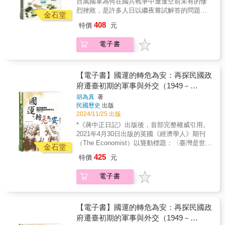
百萬國軍為何在國共戰爭中遭逢空前未有的慘
軍事史事，還有待研究者繼續耕耘，用更充足
烈挫敗，是許多人日以繼夜嘗試解答的問題，
的通案、個案研究來作細緻處理。本書能夠提
金石堂
包括國軍最高統帥蔣介石自己。這部《蔣介石
供的，是在各種通案、個案的研究過程中，作
408
特價
元
軍事作戰檢討（1945-1948）》的內容，就是蔣
為解讀歷史現象的有力參照。而書中對於歷史
介石個人連同若干國軍高層，集眾人智力，對
現象的解讀參照，仍需要研究者另外進行延伸
電子書
於相關問題的深度反思。和傳世的其他蔣日記
調查，以及批判性的分析，方能得到較適切的
摘抄本（如著名的「五記」――《困勉記》、
理解。即以本書反覆提到的「面」控制力為
《省克記》、《學記》、《愛記》、《游記》
例，就受到國共在不同時地的黨、政、軍生態
等）相較，顧名思義，最大的差異點是聚焦於
【電子書】國運的轉危為安：再探民國政
之牽動；其間的軍事史、政治史、社會史議
軍事作戰，尤其是抗戰結束後的國共軍事對
府遷臺初期的軍事與外交（1949－
題，自然不是單憑本書就能夠滿足讀者了。
決。 更重要地，所有戰爭都是錯綜複雜的交
但無論如何，本書事例豐富，涉及角度廣泛，
1955）
胡為真
著
手過程，絕非著眼於「高明的」「昏庸的」指
毫無疑問是歷史研究者的重要參考史料。只要
民國歷史
出版
揮者事先規劃好的戰略，抑或幾條固定的戰術
讀者仔細玩味書中的論點，並參酌其他資料作
2024/11/25 出版
公式，就可以簡單歸結勝負因素。理想上，國
延伸調查、批判性分析，定可開啟國共內戰史
*《蔣中正日記》出版後，首部完整權威引用。
共內戰史事、乃至於更廣泛的近代中國政治與
事研究的一扇小窗，更能看清樣貌複雜多變的
2021年4月30日出版的英國《經濟學人》期刊
軍事史事，還有待研究者繼續耕耘，用更充足
歷史圖景。
（The Economist）以聳動標題：〈臺灣是世界
的通案、個案研究來作細緻處理。本書能夠提
金石堂
上最危險的地方〉（The most dangerous
供的，是在各種通案、個案的研究過程中，作
425
特價
元
place on Earth）作為封面，意味著當前的臺海
為解讀歷史現象的有力參照。而書中對於歷史
情勢暗潮洶湧。然而，1949年至1950年中華民
現象的解讀參照，仍需要研究者另外進行延伸
電子書
國政府剛退到臺灣，百廢待舉、內外交困，而
調查，以及批判性的分析，方能得到較適切的
中共正積極準備攻臺時，完全孤立的臺灣情勢
理解。即以本書反覆提到的「面」控制力為
才是真正危險。 ＊從軍事外交來看1949年政
例，就受到國共在不同時地的黨、政、軍生態
府遷臺後的危機與轉機 ＊深入探討大陳江浙
【電子書】國運的轉危為安：再探民國政
之牽動；其間的軍事史、政治史、社會史議
反共救國軍與一江山戰役 1949年底政府從四
府遷臺初期的軍事與外交（1949－
題，自然不是單憑本書就能夠滿足讀者了。
川遷臺，在1950年前半，南澳島、東山島、海