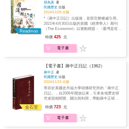
但無論如何，本書事例豐富，涉及角度廣泛，
1955）【再版】
胡為真
著
南島失守，嵊泗列島、舟山群島自動撤退，廣
毫無疑問是歷史研究者的重要參考史料。只要
民國歷史
出版
東海面萬山群島戰役開打。相對於平靜多年的
讀者仔細玩味書中的論點，並參酌其他資料作
2024/11/25 出版
現在，當時在韓戰爆發之前，美國、蘇聯、中
延伸調查、批判性分析，定可開啟國共內戰史
*《蔣中正日記》出版後，首部完整權威引用。
共三方的政策演化與彼此互動關係，都讓中華
事研究的一扇小窗，更能看清樣貌複雜多變的
2021年4月30日出版的英國《經濟學人》期刊
民國政府能否守住臺灣，劃了一個大大的問
歷史圖景。
（The Economist）以聳動標題：〈臺灣是世界
號。 韓戰爆發以後，軍事與外交局勢轉變，
Readmoo
上最危險的地方〉（The most dangerous
國軍在沿海島嶼不但固守，也有數次突擊行
425
特價
元
place on Earth）作為封面，意味著當前的臺海
動，踏出反攻大陸的第一步。 從1949年後半
情勢暗潮洶湧。然而，1949年至1950年中華民
的大遷徙，到1955年《中美共同防禦條約》生
電子書
國政府剛退到臺灣，百廢待舉、內外交困，而
效，短短五、六年的關鍵年代中，中華民國政
中共正積極準備攻臺時，完全孤立的臺灣情勢
府能夠在臺灣、澎湖、金門、馬祖站穩，並且
才是真正危險。 ＊從軍事外交來看1949年政
奠定了後來發展的基礎，不論從海峽兩岸或是
府遷臺後的危機與轉機 ＊深入探討大陳江浙
【電子書】蔣中正日記（1962）
國際情勢的發展來看，軍事和外交的因素都扮
反共救國軍與一江山戰役 1949年底政府從四
演了最重要的角色。回顧1950年代前期的世
蔣中正
著
川遷臺，在1950年前半，南澳島、東山島、海
民國歷史
出版
局，是美國和蘇聯所分別領導的民主和共產國
南島失守，嵊泗列島、舟山群島自動撤退，廣
2024/11/15 出版
家間的冷戰和熱戰交互進行的時代，也是兩岸
東海面萬山群島戰役開打。相對於平靜多年的
不斷兵戎相見的時代。其中對中華民國生存發
寄存於美國史丹福大學胡佛研究所的「蔣中正
現在，當時在韓戰爆發之前，美國、蘇聯、中
展影響最大的，首推中共的作為和美國的對華
日記」，自2006年開放以來，引來各地歷史研
共三方的政策演化與彼此互動關係，都讓中華
政策。中共毛澤東政權在那關鍵年代，對內推
究者競相閱覽、關注與利用，帶動蔣中正研究
民國政府能否守住臺灣，劃了一個大大的問
動無產階級專政的仇恨統治，使得許多對它有
與民國史研究的熱潮。2023年9月日記歸返國史
723
號。 韓戰爆發以後，軍事與外交局勢轉變，
金石堂
特價
元
期待的人民失望、甚至轉而反對，而它在國外
館，民國歷史文化學社取得國史館獨家授權，
國軍在沿海島嶼不但固守，也有數次突擊行
向蘇聯史達林政府亦步亦趨地學習、徹底進行
2023年10月31日率先出版1948年至1954年蔣中
動，踏出反攻大陸的第一步。 從1949年後半
電子書
對蘇聯「一邊倒」的政策，則冷卻了美國與之
正第一任總統任期間日記，共七冊；2024年4月
的大遷徙，到1955年《中美共同防禦條約》生
建立關係的期望。 美國原來在中國內戰中已
5日接續出版第二任總統任期內日記，共六冊；
效，短短五、六年的關鍵年代中，中華民國政