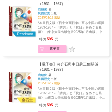
重於內部因素，如政府政策或本地企業表現；
測，性命如螻蟻，無人知道遷或不遷的下場會
（1931－1937）
也有一些關注外部因素，如美國援助。但本書
是如何。那些年有上百萬人離鄉背井來到台
則是內外因素一起分析，更將目光投向以往研
鹿錫俊
著
灣，人際關係連根拔起，原本的家人或親友失
民國歷史
出版
究較少提及的國際連結，例如在美華人專家網
散失聯，那種深沉的無奈與傷痛並非一般人可
2025/02/12 出版
絡為臺灣提供的商業協助與政策建言，以及跨
體會。本書集合了十七位大學教授撰寫家中長
國企業技術輸入對產業升級的助力。全書分為
*本書日文版《日中全面戦争に至る中国の選択
輩輾轉流離的事蹟，作者群在各學術領域皆有
三部。在第一部，作者以石油與棉花產業為
1933-1937－「防共」と「抗日」をめぐる葛
卓越表現，書中故事從多角度爬梳，並謹慎求
例，說明臺灣如何累積工業化初期所需的基礎
藤》由東京大學出版會於2025年1月出版。中文
證與撰稿，可視為那個時期社會百態的記錄，
Readmoo
資源，以及戰前遺產如何化為戰後資產。第二
版不僅年代從1933年至1937年，延長為1931年
期待為那個動亂的大時代留下一些庶民的歷史
595
特價
元
部探討組裝性產業的興起，包括自行車與汽車
至1937年；在內容方面，也由九章擴大為十一
見證。
產業及其零組件供應體系，裕隆與福特六和為
章。 1930年代的中華民國國民政府，北方面對
電子書
主要個案。經濟發展不僅靠工廠生產，亦需知
蘇聯，東方面對日本，究竟是防共優先，還是
識和制度的支撐；第三部轉向經濟統計制度與
抗日重要，在有限的資源裡，亟需深思熟
現代經濟學教育在臺灣的建立。
慮。 此時，中日蘇三角關係，因「疑」、
「謀」、「憎」、「鬥」的多重交叉而形成種
【電子書】蔣介石與中日蘇三角關係
種錯綜複雜的兩難困境。身處其中的蔣介石及
（1931－1937）
國民政府，圍繞「抗日」與「防共」兩大難題
鹿錫俊
著
經歷了怎樣的抉擇過程？日本因素對此發揮了
民國歷史
出版
什麼作用？蘇聯因素又予以何種影響？ 本書
2025/02/12 出版
透過探究以上問題的答案，揭示了中國對日、
*本書日文版《日中全面戦争に至る中国の選択
對蘇政策的多重面相，以及中日全面戰爭爆發
1933-1937－「防共」と「抗日」をめぐる葛
的深層原因，為基於三個結合──中國研究與日
藤》由東京大學出版會於2025年1月出版。中文
本研究的結合、中日雙邊關係研究與中日蘇德
金石堂
版不僅年代從1933年至1937年，延長為1931年
等多邊關係研究的結合、政策演變史研究與人
595
特價
元
至1937年；在內容方面，也由九章擴大為十一
物研究的結合──的歷史研究，提供了新的思
章。 1930年代的中華民國國民政府，北方面對