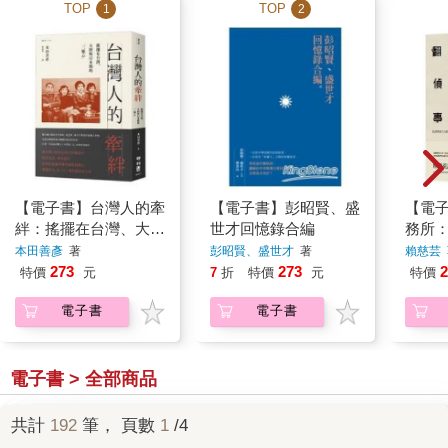
TOP
TOP
1
2
【電子書】台灣人的牽
【電子書】彭昭賢、盛
【電
絆：搖擺在台灣、大陸
世才回憶錄合編
務所
與日本間的「三顆心」
戒嚴
本田善彥
著
彭昭賢、盛世才
著
賴慈芸
開
273
273
2
特價
元
7
折
特價
元
特價
電子書
電子書
電子書 > 全部商品
共計
192
筆， 頁數
1
/4