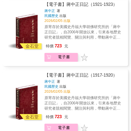
蔣則是一貫闡述其「安內攘外」的理念，即便
書獨家特色★ 1.以手稿本為依據，真實鍵錄 2.
亞地緣政治的結構、局勢、事件交相織，帶給
【電子書】蔣中正日記（1921-1923）
信者恆信，不信者恆不信，依然努力爭取政策
審慎校對，錯漏別字，詳細註記 3.加註人名及
蔣中正的是焦灼，是期待，有想像，有展望。
蔣中正
著
認同，致力維持各派系在形式上的均衡。在南
重要史事，方便檢閱 4.配合日記內容精選珍貴
未來數年，國際情勢將更進一步考驗蔣的分析
民國歷史
出版
京國民政府的「十年建設」期中，1935這一年
照片 5.後附索引，以利檢索 ◆個人捧讀．學
視野和應對能力。
2026/02/05 出版
中也呈現了許多關鍵的政策，例如發行法幣、
者研究．傳家珍典．圖書庋藏．權威必備◆ 危
原寄存於美國史丹福大學胡佛研究所的「蔣中
蔣中正重掌行政院。另外中央勢力也藉追剿共
機與轉機1936年蔣中正五十歲，這一年對他而
正日記」，自2006年開放以來，引來各地歷史
軍而進入西南邊遠省分，西南經南京當局的初
言，充滿了危機與轉機。從年初開始，中國為
研究者競相閱覽、關注與利用，帶動蔣中正研
步經略，被賦予了來日更為遠大的戰略地位。
了改善與日本的關係，與日方展開調整兩國邦
究與民國史研究的熱潮。以毛筆行草書寫的日
723
交的談判，雖然雙方各有立場，難以獲致共同
金石堂
特價
元
記原稿，閱讀實為不易。本書根據蔣中正親筆
結論，但是中國方面立場堅定，態度強硬，充
的日記手稿，以逐字打字校對的方式，忠實呈
分呈現出抵抗日本侵略的決心。年中，兩廣當
電子書
現日記的原貌。對日記涉及的人物與事件，詳
局以「抗日」為名反抗中央，企圖維持其半獨
加註釋，書後並附索引，方便讀者的運用，是
立的地方割據，在蔣中正一再退讓與安撫下，
海內外最具正統、真實、權威之版本。 ★本
最終得以和平方式解決。年底，西安事變發
書獨家特色★ 1.以手稿本為依據，真實鍵錄 2.
【電子書】蔣中正日記（1917-1920）
生，蔣中正遭到張學良、楊虎城的脅制，經歷
審慎校對，錯漏別字，詳細註記 3.加註人名及
蔣中正
著
人生中最大的危機，他態度泰然，堅持不屈，
重要史事，方便檢閱 4.配合日記內容精選珍貴
民國歷史
出版
使局勢逆轉，安全返回南京。此後每年的12 月
照片 5.後附索引，以利檢索 ◆個人捧讀．學
2026/02/05 出版
12日事變發生日，蔣中正會在日記中記下個人
者研究．傳家珍典．圖書庋藏．權威必備◆ 早
原寄存於美國史丹福大學胡佛研究所的「蔣中
對於事變的所思所感，12月25日事變結束日，
期的蔣中正日記，一方面可以看到南北對立政
正日記」，自2006年開放以來，引來各地歷史
也會感謝上帝對他的恩寵，使他能在危局中順
局的詭譎氛圍，一方面可以看到蔣中正由小角
研究者競相閱覽、關注與利用，帶動蔣中正研
利脫險。
色、耍脾氣，到變成粵軍骨幹，參與孫中山北
究與民國史研究的熱潮。以毛筆行草書寫的日
723
伐大本營戎機的過程，日記中頻頻記載地方軍
金石堂
特價
元
記原稿，閱讀實為不易。本書根據蔣中正親筆
動輒內訌、行事混亂、軍紀敗壞之情形。這段
的日記手稿，以逐字打字校對的方式，忠實呈
時間的蔣中正是個總想力求上進，又過著不脫
電子書
現日記的原貌。對日記涉及的人物與事件，詳