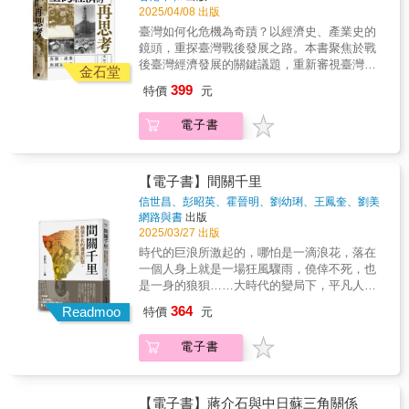
天》透過九則以真實人物與情節構成的故事，
2025/04/08 出版
主要內容包括：廢除不平等條約、出版《中國
分別從前線、後方、外圍三個視角，訴說臺灣
之命運》、宋美齡訪美風潮、重慶大轟炸、遠
臺灣如何化危機為奇蹟？以經濟史、產業史的
戰爭世代身處二戰陰影下的遭遇，描繪其獨特
赴埃及參加開羅會議等。
鏡頭，重探臺灣戰後發展之路。本書聚焦於戰
的生命情狀與艱難考驗。各篇都將帶我們回到
後臺灣經濟發展的關鍵議題，重新審視臺灣如
天皇宣告無條件投降的當下時空，從渺小個人
金石堂
何在二戰後從困境中崛起，在機會與限制間，
的角度刻劃戰爭導致的苦痛與離散、動盪世局
399
特價
元
摸索出自身獨特的成長道路，完成經濟轉型。
下的掙扎與信念。 本書由臺灣文學的研究者與
書名強調「再思考」，即希望突破既有框架。
創作者合力寫成，融匯史料考察與非虛構寫作
電子書
首先，「跳脫單一視角」。以往談及戰後臺灣
筆法，引領讀者走入日治時代末期，絕望與希
經濟起飛，常著眼於政府官僚的政策制定、美
望交織相生的生命處境。在二戰結束八十年後
援資金的挹注或臺灣人民勤勞精神等單一因
的今天，拾回逐漸隱沒於大眾視野之外的常民
素。而作者認為，臺灣經濟奇蹟其實是多重力
【電子書】間關千里
戰爭經驗。※特別收錄新版序〈戰爭記憶在八
量交織的產物：日本殖民時期遺產、中國大陸
年間回聲與擴音〉，回望梳理本書當年推出以
信世昌、彭昭英、霍晉明、劉幼琍、王鳳奎、劉美
遷臺人員與資本的投入、美日兩國在技術和市
君、廖遠光、徐漢昌、林季苗、舒兆民、陳復、任
網路與書
出版
後激起的共鳴與迴響
場上的支援，以及臺灣在地企業與政府的因應
弘、張雪媃、徐新逸
著
2025/03/27 出版
策略，共同塑造了戰後臺灣經濟的樣貌。其
時代的巨浪所激起的，哪怕是一滴浪花，落在
次，「宏觀與微觀兼顧」。作者一方面討論國
一個人身上就是一場狂風驟雨，僥倖不死，也
家政策、國際環境等宏觀脈絡，另一方面也關
是一身的狼狽……大時代的變局下，平凡人的
注底層企業和企業家的經營實況。透過企業個
不平凡故事中央研究院院士、台灣聯合大學系
364
案與產業鏈分析，讀者能更貼近現實地看到政
Readmoo
特價
元
統 系統主席陳力俊專文推薦：「閱讀本書，隨
策如何落實於工廠車間、生產線上，也更能理
手摭拾，親情離思，躍然字裡行間，感人心
解民間企業與政府策略間的互動張力。這種接
電子書
腑。……人間多少傷心事刻骨銘心，無法輕易
地氣的產業史觀點，使經濟史不再只是冷冰冰
平復。」八年抗戰到兩岸分治期間，是個極度
的數據與法規，而是充滿現場感的歷史過程。
動亂的大時代，兵荒馬亂，人們被迫輾轉流
最後，「跨國視野」。不少臺灣經濟史書籍著
離。當時無論是百姓或軍人，行止之間禍福難
【電子書】蔣介石與中日蘇三角關係