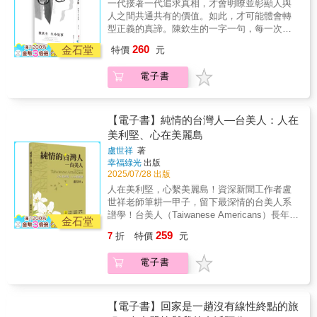
一代接著一代追求真相，才會明瞭並彰顯人與
八事件紀念基金會執行長）見到魏廷朝先生在
想與內心，從中窺見他對平凡幸福的渴望與追
人之間共通共有的價值。如此，才可能體會轉
獄中給子女的書信內容，感嘆其將自身所受的
求，對自由民主的想望與祝福，發現一個更完
型正義的真諦。陳欽生的一字一句，每一次訴
苦難，化作喜樂給旁人的偉大情操，是真正的
整、更立體、更貼近你我生命經驗的魏廷朝，
說，都是一次與過往巨大陰霾的戰鬥：「我們
人格者！──周立軒（資深國會助理）魏廷朝在
260
體會他自由思想的日常與家庭實踐，愛家庭與
金石堂
特價
元
是政治受難者，但從未捏造生謠、從未虛言道
箝制中寫下的「祝你快樂」，是父愛，也是對
愛土地一以貫之的生命哲學。專序追想──楊黃
假。我們忍痛回憶、一再訴說，為的是希望無
自由的渴求。台灣人或許少有快樂的機會，卻
美幸（彭明敏文教基金會董事長）邱萬興（民
電子書
端加諸我們身上的悲劇不再重演。」一個馬來
始終懷抱盼望。我們努力傳承記憶，是為了讓
主運動影像工作者）堅韌推薦──一份跨越台灣
西亞僑生一場莫須有的冤獄一段橫跨半世紀的
歷史的重量化為基石，讓下一代能在更美好的
民主進程的愛，字句都在澆灌自由的種子茁
尋路與救贖。僑生追夢：一場無妄之災的開始
世界裡，真正擁抱幸福。──沈伯洋（立法委
壯。──林秉宥（新北市議員）給孩子最綿長的
陳欽生（人稱「生哥」）的生命故事，是一部
員）魏廷朝在最絕望、最黑暗的牢獄裡，卻把
【電子書】純情的台灣人—台美人：人在
愛，給台灣民主最深遠的寄託。──黃守達（台
橫跨國界、穿透白色恐怖黑暗時代的個人史
細微的光，照射在一封封的家書裡。他的身體
美利堅、心在美麗島
中市議員）每一則壯烈的革命故事，其實都是
詩。陳欽生1967年懷抱夢想來到臺灣，就讀臺
被關在牢裡，但他的心靈是個完全陪伴孩子成
溫暖的愛：愛自己的家人，愛這座島嶼，是希
盧世祥
著
南成功大學化學工程學系，然而一紙錯誤的選
長的爸爸。他回到牢房，舉起顫抖的手，寫
幸福綠光
出版
望大家可以幸福快樂的祝福。──藍士博（二二
擇與一樁毫無關聯的事件，將他的黃金年華推
「你要好好愛護妹妹」這幾個字，這份愛的火
2025/07/28 出版
八事件紀念基金會執行長）見到魏廷朝先生在
入國家暴力的深淵。酷刑煉獄：死刑起訴與虛
焰，炙熱到綠島再冷的海風，都吹不熄。這本
獄中給子女的書信內容，感嘆其將自身所受的
人在美利堅，心繫美麗島！資深新聞工作者盧
構的謊言1971年，陳欽生被情治單位以謊言誘
書，是一本給父母與孩子同理、對話的參考教
苦難，化作喜樂給旁人的偉大情操，是真正的
世祥老師筆耕一甲子，留下最深情的台美人系
捕，原由竟是與他無涉的「臺南美國新聞處爆
本。──張之豪（基隆市議員）◎國家人權博物
人格者！──周立軒（資深國會助理）魏廷朝在
譜學！台美人（Taiwanese Americans）長年旅
炸案」。他被帶往不詳之地，遭受殘酷非人道
金石堂
館出版補助
箝制中寫下的「祝你快樂」，是父愛，也是對
居國外，人才遍佈商界、政界、學術界，不論
的酷刑和精神凌虐。在長達數十小時不准睡
259
7
折
特價
元
自由的渴求。台灣人或許少有快樂的機會，卻
教育程度與收入多寡，對於台灣社會進步發
覺、不准眨眼、不准飲食的疲勞訊問中，他被
始終懷抱盼望。我們努力傳承記憶，是為了讓
展、台灣文化推廣總是不遺餘力。深刻的台灣
強迫坐著，牙齒被擊落三顆，甚至被逼舔食自
電子書
歷史的重量化為基石，讓下一代能在更美好的
意識與國族認同，持續強化台美人社群聯帶，
己吐出的血，被倒吊灌水，造成永久性的嗅覺
世界裡，真正擁抱幸福。──沈伯洋（立法委
使他們成為台灣民主化運動中的重要角色。本
與聽覺傷害。儘管查無實證，情治單位仍以虛
員）魏廷朝在最絕望、最黑暗的牢獄裡，卻把
書作者盧世祥為資深媒體人，回顧二戰後台灣
構的內容，騙取他抄寫了一份「自白書」。他
細微的光，照射在一封封的家書裡。他的身體
社會的民主化歷程，勾勒國內外政治經濟結構
【電子書】回家是一趟沒有線性終點的旅
被移送警備總部景美看守所，並在軍法審判
被關在牢裡，但他的心靈是個完全陪伴孩子成
劇變，見證超過一甲子的台美人，如何串聯、