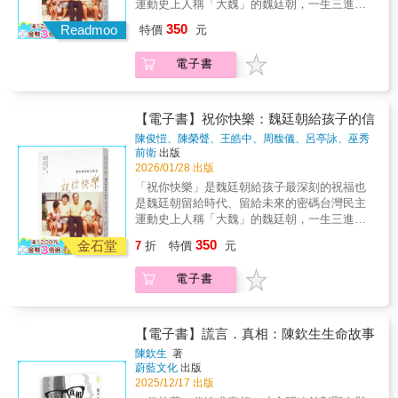
運動史上人稱「大魏」的魏廷朝，一生三進三
每一個生命都受到珍視，每一段過往都獲得尊
主得來不易，也向我們揭示理解與傾聽是跨越
美國，最後以一百零六歲高齡辭世。張敏之與
出政治黑牢，以十七餘年的精華歲月被囚，藉
重。每一次回顧都是邁向共生未來的基石，鋪
350
世代的功課。翻開這套書，猶如在微光中前
Readmoo
王培五夫婦歷經二十世紀動盪中國的炮火煙
特價
元
以爭取民主自由，抵抗威權。但在「完滿人格
設一條堅實的人權之路，目的地是一個更溫
行，看見人心細緻的紋理，也看見島嶼如何從
硝，也經歷過臺灣白色恐怖時期的血腥肅殺，
者」的美譽之外，他不得不成為一個在家庭中
暖、更美好的臺灣。
創傷之中學習共生。天光並非自然降臨，乃由
他們是中國和臺灣歷史的一部分，最後全溶入
電子書
缺席的丈夫與父親。為了彌補這些缺憾，他寫
無數人曾經的苦難與堅持所照亮的方向。上
了汪洋萬里之外的另一個國度……共同推薦
給妻子與孩子大量的家書，成為他在獄中堅持
冊：起．於威權的歷史／承．擔理想的受難戒
（依姓名筆劃排列）林寶安／國立澎湖科技大
下去的重要力量。本書收錄六篇專文，分別從
嚴三十八年，是臺灣近代史一道不得不面對的
學通識教育中心教授陳芸娟／國內第一本「山
「自由主義」、「教育理念」、「家庭觀」、
【電子書】祝你快樂：魏廷朝給孩子的信
傷痕與淬鍊，換來的不僅是一頁頁遭受國家機
東流亡學生」論文作者、山東流亡學生陳永昌
「童趣」、「人生選擇」與「生活觀察」等視
陳俊愷、陳榮聲、王皓中、周馥儀、呂亭詠、巫秀
器壓迫的檔案，更是無數生命在幽暗中承擔理
女兒馮賢賢／資深媒體人、前公共電視總經理
角切入，深度分析魏廷朝寫給兒子「大可」魏
淇
著
前衛
出版
想、追求自由的真實軌跡。從「戒嚴70」的脈
單德興／中央研究院歐美研究所兼任研究員謝
新奇、女兒「小筠」魏筠的書信。在「完滿人
2026/01/28 出版
絡溯源，到「臺北，監獄，雙城記事」所構築
仕淵／國立成功大學歷史學系副教授「讓大時
格者」的形象之外，讓我們更貼近魏廷朝的思
「祝你快樂」是魏廷朝給孩子最深刻的祝福也
的政治犯中心，直視「虛構的手榴『蛋』」與
代的黑暗與光明為人所知與省思……且將寃
想與內心，從中窺見他對平凡幸福的渴望與追
是魏廷朝留給時代、留給未來的密碼台灣民主
「紅字」背後的恐懼，以及「監獄中的女體」
抑、憤怒，還給歷史。更把真理、正義，留給
求，對自由民主的想望與祝福，發現一個更完
運動史上人稱「大魏」的魏廷朝，一生三進三
所承受的肉身與精神創傷。這是一場穿越時空
社會。」──張彤（張敏之與王培五夫婦三兒
整、更立體、更貼近你我生命經驗的魏廷朝，
出政治黑牢，以十七餘年的精華歲月被囚，藉
的叩問，邀請國人「卻顧所來徑」，在字裡行
子）「在新一波歷史補課潮中，這個血淚編織
350
體會他自由思想的日常與家庭實踐，愛家庭與
金石堂
7
折
特價
元
以爭取民主自由，抵抗威權。但在「完滿人格
間感受那個「無可迴避的時代」。《望向天光
的故事，需要被臺灣人銘記。我們是要選擇自
愛土地一以貫之的生命哲學。專序追想──楊黃
者」的美譽之外，他不得不成為一個在家庭中
回首人權》回顧歷史，更是對人權普世價值的
由民主，還是要接受極權宰制？制度與價值的
美幸（彭明敏文教基金會董事長）邱萬興（民
電子書
缺席的丈夫與父親。為了彌補這些缺憾，他寫
堅定召喚，提醒我們記取歷史教訓，為臺灣的
選擇，將決定臺灣的未來。」──馮賢賢（資深
主運動影像工作者）堅韌推薦──一份跨越台灣
給妻子與孩子大量的家書，成為他在獄中堅持
民主天光點燃不滅的希望之火。
媒體人、前公共電視總經理）
民主進程的愛，字句都在澆灌自由的種子茁
下去的重要力量。本書收錄六篇專文，分別從
壯。──林秉宥（新北市議員）給孩子最綿長的
「自由主義」、「教育理念」、「家庭觀」、
【電子書】謊言．真相：陳欽生生命故事
愛，給台灣民主最深遠的寄託。──黃守達（台
「童趣」、「人生選擇」與「生活觀察」等視
陳欽生
著
中市議員）每一則壯烈的革命故事，其實都是
角切入，深度分析魏廷朝寫給兒子「大可」魏
蔚藍文化
出版
溫暖的愛：愛自己的家人，愛這座島嶼，是希
新奇、女兒「小筠」魏筠的書信。在「完滿人
2025/12/17 出版
望大家可以幸福快樂的祝福。──藍士博（二二
格者」的形象之外，讓我們更貼近魏廷朝的思