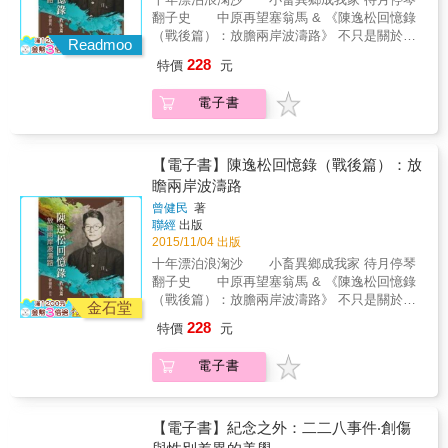
台灣人度過險境。1946年返國，任新竹地院檢
翻子史 中原再望塞翁馬 & 《陳逸松回憶錄
察官。 戰後台灣物價飆漲，官商勾結、米糖走
（戰後篇）：放膽兩岸波濤路》 不只是關於陳
私盛行，王育霖鐵腕偵辦，贏得媒體和民眾高
Readmoo
逸松先生的個人生命史， 更是一本關於台灣戰
度喝采。但政治干預司法之嚴重，讓這位秉持
228
特價
元
後歷程的時代史； 突破了兩岸分隔的歷史界
法治信念的人遭受挫折。他在偵辦新竹市長郭
限，打開了新的歷史空間和想像。 & 陳逸松是
紹宗「救濟物資貪瀆案」，因證人屢傳不到，
電子書
日本殖民時期的第二代台灣人，這一代人並未
前往市府蒐調時，卻遭市長誣指「包圍」，調
見證由清入日的改朝換代大震動，而是在殖民
來警察，混亂中搶走搜索令及卷宗，於是他憤
統治進入穩定期後才出生，接受了比較完整的
而罷官辭職。 在擔任《民報》法律顧問期間，
現代教養。而這一代台灣知識分子求學、成長
【電子書】陳逸松回憶錄（戰後篇）：放
他從未停下腳步，不但撰寫有關司法的社論和
時恰好遇上全球性殖民地民族解放運動以及左
瞻兩岸波濤路
評論，也完成了《提審法解說》，留給人民懂
翼社會主義運動的高潮期，受到世界思潮之影
得保障身體自由，不受非法逮捕、羈押、審判
曾健民
著
響，一方面痛恨殖民地歧視統治，一方面懷抱
和處罰的屏障，可謂台灣司法改革的先驅。從
聯經
出版
左翼理想，而且在他們最有活力的青年時期迎
小喜愛文學的他，除了法律和文學評論，也寫
2015/11/04 出版
來了日本殖民終結、台灣光復、中華民國政府
下無數詩文，字裡行間充滿文采和憐憫之心，
十年漂泊浪淗沙 小畜異鄉成我家 待月停琴
遷台的時代巨變。 這群「新台灣人」從1930年
富含深邃的思想與文學涵養。 王育霖的兒子繼
翻子史 中原再望塞翁馬 & 《陳逸松回憶錄
代開始活躍於政治、文化、經濟的舞台，此後
承遺志，長年守護著父親的文物和創作，奔走
（戰後篇）：放膽兩岸波濤路》 不只是關於陳
至1950年代為止的大變局中，有人入獄，有人
金石堂
搜尋父親的下落。在二二八事件七十週年，首
逸松先生的個人生命史， 更是一本關於台灣戰
冤死，有人逃亡，或者沉默噤聲。陳逸松身為
228
特價
元
度出版王育霖僅存的日記、書信、詩文和評
後歷程的時代史； 突破了兩岸分隔的歷史界
其中的一分子，他的一生經歷足以見證台灣從
論，書中穿插珍貴的照片和文物，也收錄其胞
限，打開了新的歷史空間和想像。 & 陳逸松是
殖民到戰後的歷程，本書所述即為其戰後時期
電子書
弟王育德等人的紀念文章，及歷史學者張炎憲
日本殖民時期的第二代台灣人，這一代人並未
的回憶。 陳逸松自認是社會主義者，但實際上
對其遺孀王陳仙槎女士所做的口述歷史。希望
見證由清入日的改朝換代大震動，而是在殖民
他的主張一貫帶有濃厚的人道主義和自由主義
這本書能讓世人認識、追念這位台灣司法改革
統治進入穩定期後才出生，接受了比較完整的
色彩，而且是個厭惡理論空談、一無所懼的親
的先驅，期待明天的二二八受難者。 重要事件
現代教養。而這一代台灣知識分子求學、成長
【電子書】紀念之外：二二八事件‧創傷
身實踐者。他在日本殖民時期被視為反日知識
二二八事件、日本統治台灣、二戰、司法改革
時恰好遇上全球性殖民地民族解放運動以及左