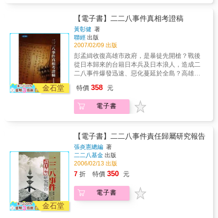
樣勇於追求個人理想的生命史，並不容易被台
過當代藝術的途徑，謹慎地找出它作為一種創
擔任人大代表，並參與中華人民共和國法以及
導，均為口述歷史拼湊，本書作者中央研究院
灣社會知曉，更不用說是理解。《陳逸松回憶
傷的結構和機制，而非僅只將它視為一個創傷
刑事訴訟法等多部法律的修訂工作；1983年離
院士黃彰健先生，以多年來收集的珍貴歷史文
【電子書】二二八事件真相考證稿
錄（戰後篇）：放膽兩岸波濤路》是第一部詳
事件。同時，筆者也想指出，透過二二八紀念
開中國赴美定居。 陳逸松為中共政權服務，使
件，還原了歷史真相，於二二八事件六十週年
細呈現他後半生抉擇與行動的回憶錄，這樣一
黃彰健
著
活動和歷史化所形構的新台灣國家論述，事實
其成為海外黑名單，長期不能回到台灣，直到
之際，完成本書。
本書，確實有助於我們深入理解戰後台海兩岸
聯經
出版
上是父權下的產物，具有非常嚴格的邊界，它
解嚴後的1997年才再度踏上故土，三年後辭世
2007/02/09 出版
史中許多陌生的面向。
讓台灣對二二八事件中菁英男性受難者以外的
於美國休斯頓。 評論這樣的一生，是非常不容
彭孟緝收復高雄市政府，是暴徒先開槍？戰後
女性和其他人完全被遺忘，或是被短暫地紀
易的事情。最適切的解答就是「人道主義」。
從日本歸來的台籍日本兵及日本浪人，造成二
念，然後很快地又被遺忘。創傷的力量來自於
陳逸松關心的是為被壓迫者爭取自由，在這樣
二八事件爆發迅速、惡化蔓延於全島？高雄歷
佛洛伊德所發現的機制，這機制不僅造成個人
的原則下，他坦然與中國共產黨合作，無論是
史博物館對二二八高雄事件的簡介，誤導了台
心理上的痛苦，也對文化認同和傳統的形塑有
協助修訂憲法或者刑事訴訟法等法令，其出發
358
金石堂
特價
元
灣人民？《二二八事件研究報告》定本存心抹
所影響，亦即：早期創傷&mdash;&mdash;潛
點均在於「保障人權」，無論中國的法律條文
黑彭孟緝？二二八事件發生已六十年，這一道
伏&mdash;&mdash;防衛&mdash;&mdash;精
和實際施行的狀況有多大的落差，陳逸松只是
電子書
歷史的傷痕，迄今仍影響全台灣，甚至海峽兩
神官能症&mdash;&mdash;受壓抑的局部復
盡一己之力去實踐自己的理想，而非站在中國
岸中國人民的福祉。以往有關二二八事件的報
返。本書會說明二二八事件在台灣的記憶形成
之外空言批評。 在過去數十年裡，像陳逸松這
導，均為口述歷史拼湊，本書作者中央研究院
過程中，如何一再重複這個創傷結構的循環。
樣勇於追求個人理想的生命史，並不容易被台
院士黃彰健先生，以多年來收集的珍貴歷史文
筆者的建議則是，二二八事件具有創傷的性
【電子書】二二八事件責任歸屬研究報告
灣社會知曉，更不用說是理解。《陳逸松回憶
件，還原了歷史真相，於二二八事件六十週年
質，只有透過見證和聆聽創傷，這個創傷的循
張炎憲總編
著
錄（戰後篇）：放膽兩岸波濤路》是第一部詳
之際，完成本書。
環才有可能轉變。 本書特色 一、首部以針對二
二二八基金
出版
細呈現他後半生抉擇與行動的回憶錄，這樣一
二八事件與紀念美展所呈現的藝術、文學作品
2006/02/13 出版
本書，確實有助於我們深入理解戰後台海兩岸
的美學實踐，爬梳當代台灣國族和文化認同與
350
史中許多陌生的面向。
7
折
特價
元
主體性的專論。 二、批判現行普遍的「紀念」
形式與困境，提出應具有更深沉的文化意義與
電子書
企圖，以及理解二二八事件歷史化的脈絡與發
金石堂
展，並見證和感同身受地聆聽，創傷才能獲得
實質的轉換與達到紀念的目的。 三、本書結合