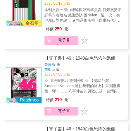
★數十張珍貴歷史照片、版畫插圖，加深讀者
翠、兩岸政策協會副秘書長張宇韶博士、詩人
的靈魂畫下「亡者之姿」，帶二二八受難者重
2020/06/12 出版
對白色恐怖時代肅殺氛圍以及台灣民眾勇於組
／專欄作家陸之駿──一致推薦！ 嘉義廣播電
返榮耀。 這本書在二二八過往研究者點起的
本刊文責一律由總編輯鄭南榕負責 目錄頁數不
織抗爭的認知。 ★超越省籍矛盾的認識框架，
台：「台灣同胞都已經起來反抗暴政了！澎湖
燭光下前進，有二二八書中罕見的論點，刻劃
詳具作者姓名 總聽別人說Nylon，這一次，換
從階級觀點反思轉型正義的意涵。
人還在睡嗎？你們澎湖這些青年死了是嗎？還
的力道和文學性也前所未見。 & 本書特色 & ★
他親口對你說！ ★精選鄭南榕《自由時代》週
是說你們不敢啊？」 馬公要塞司令史文桂：
金石堂
拉開歷史視角，以日中政權的認同與語言轉
刊編輯室報告33篇！ ★加收鄭南榕名言哲思
「澎湖島上的仕紳們為保民盡力協調，未引起
250
特價
元
換，寫二二八世代身陷的困境與希望。 ★跨越
集、《自由時代》週刊改名歷程！ ■編輯部選
更大混亂、未捲入二二八事件。」 過去在歷史
受難家屬個人記憶與以地域史，企圖完整勾勒
文挑選準則： 一、呼應現代政治情勢之觀點。
紀錄上，澎湖人被認為「沒有參與二二八事
電子書
二二八事件的偉作。 ★以嚴謹論述、生動文
二、體現鄭南榕對於身而為人的尊嚴之信念。
件」，甚至因此由國民政府設立了「西瀛勝境
筆，重建二二八事件中人民的力量，相當具有
三、傳遞鄭南榕對於自由、人權、民主思想體
碑」，以茲表揚。它被視為澎湖人「乖巧」的
動態感。 ★以轉型正義觀點，揭露統治者罪
系的切片。 鄭南榕：「我們要的是徹頭徹尾、
證據，卻更是歷史修正主義的極致。 在親伯公
責。 ★筆鋒帶感情，表現出作者女性敏銳的觀
不折不扣的自由。」 身為出版人，鄭南榕將文
【電子書】46：1949白色恐佈的濫觴
趙文邦的經歷、菊島耆老的口耳相傳、有限的
察力，以及長年對二二八知識的累積，是一本
字化作武器，用以抵禦極權政府對於人民自由
歷史文獻中，作者鳴鏑得以窺見有別於統治者
張辰漁
著
站在台灣立場所表現的二二八。 ★百餘張珍貴
的侵擾。 身為創作者，鄭南榕將文字化作棲身
前衛
出版
認知脈絡下的文本，決意用筆記錄下來，不讓
歷史照片，有如立體的二二八紙上紀念館。 &
之所，讓受迫害者在字裡行間得以喘息。 身為
2020/04/06 出版
這些親友的奮鬥隨著時代演變而被遺忘。 「日
※本書初版為遠足文化《激越與死滅：二二八
革命者，鄭南榕將文字化作星火，以身為柴，
本時代還有米吃，祖國來了反而沒有米吃」。
☆ 用漫畫把台灣找回來 ☆ 【漫談台灣
世代民主路》，本書為內容增訂版。
點燃熊熊烈焰，照亮下一個世代的光明未來。
在國民政府光復台灣後，因統治政權的貪腐欺
&mdash;&mdash;通往黎明的路上】系列漫畫
由革命出版人鄭南榕所創辦的《自由時代》雜
壓、經濟崩盤與糧食匱乏的種種困境，長期累
第一彈！ 二二八事件後的勇敢抗暴 台灣白色
誌，第一期於一九八四年三月十二日發行，最
積的民怨在1947年的二月二十七日緝捕私菸事
恐佈的起始濫觴 軍警闖入校園大規模濫捕學生
210
後一期於一九八九年十一月十一日出刊，歷經
Readmoo
特價
元
件正式爆發。 緊張的情勢也蔓延到澎湖，因語
的四六事件 ◎關於本書◎ 島嶼吞噬悲傷，土地
鄭南榕殉道仍持續出版，五年八個月的時間
言不通，馬公司令部士兵開槍打傷無辜婦女，
掩埋記憶；悲傷不曾存在，記憶只成回憶。 柯
裡，出版共計三〇二期，不僅創下臺灣出版史
電子書
開始發生零星衝突。熱血青年們受到嘉義電台
景耀與黎元君在孩童時目睹過二二八時菁英被
上遭國民黨政權查禁次數最多的紀錄，也成為
的激勵，更意外得知陳儀向史文桂下令派船運
槍殺的場景，兩人久久無法忘懷。多年後兩人
臺灣社會萌發本土意識的深刻推力。 在他殉道
輸槍枝與子彈載往南台灣，送至「高雄屠夫」
分別進入台大以及師範學院就讀，他們結識許
三十年之際，香港、印尼、西巴布亞、伊拉
彭孟緝手中，對起義民眾大開殺戒，而集結在
多學長姐與志同道合的朋友並參與社團，而柯
【電子書】46：1949白色恐怖的濫觴
克、厄瓜多等地陸續點燃抗爭之火， 而臺灣也