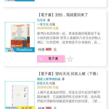
【電子書】別怕，我就要回來了
呂培苓
著
一卷文化
出版
2026/05/06 出版
臺灣白色恐怖第一起、牽連甚廣的冤案從千金
小姐到政治寡婦 受害人遺孀與六名兒女的動人
傳記「白色恐怖，從來都是不分省籍的，這塊
土地曾經歷的許多傷痛，我們也一直共同承
400
Readmoo
特價
元
擔。我們不僅要忠實看見這塊土地過往的歷
史，更要用愛和公義，面對歷史的錯誤。族
電子書
群、文化和思考的不同，不應成為撕裂這塊土
地的元素，而應是豐富我們家園的多元色
彩。」──前總統 蔡英文「真要講白色恐怖，這
恐怕是最好的例證了……那些由眾多生命所留
【電子書】望向天光 回首人權（下冊）
下的記憶，終將成為那個時代難以抹滅的珍貴
國家人權博物館編
著
見證。」──林寶安（國立澎湖科技大學通識教
蔚藍文化
出版
育中心教授、國家人權博物館「山東流亡學生
2026/01/30 出版
與澎湖713事件70週年特展」策展人之一）
人權不是遙遠的理想，而是生活中必須不斷守
1949年國共內戰局勢逆轉，同年6月底至7月
護的倫理，它提醒我們民主得來不易，也向我
初，山東煙台聯中等八所學校、近八千名師
們揭示理解與傾聽是跨越世代的功課。《望向
生，在張敏之總校長的帶領下，千里迢迢從山
天光 回首人權》揭露曾被封存、被遺落、被迫
260
東經上海、湖南、廣州，原計畫赴臺繼續學
金石堂
特價
元