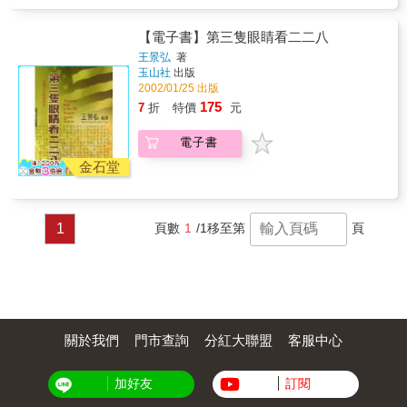
了精神分析學的「創傷理論」，並從女性主義
文化理論，試圖在家父長制的社會下，找回二
【電子書】第三隻眼睛看二二八
二八事件中消失了的女性主體。
王景弘
著
玉山社
出版
2002/01/25 出版
175
7
折
特價
元
電子書
金石堂
1
頁數
1
/1
移至第
頁
關於我們
門市查詢
分紅大聯盟
客服中心
加好友
訂閱