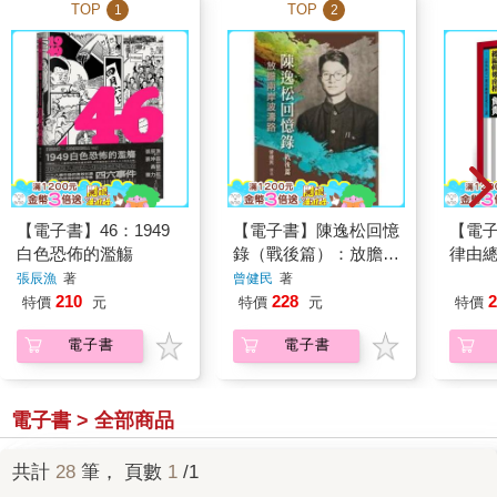
TOP
TOP
1
2
【電子書】46：1949
【電子書】陳逸松回憶
【電
白色恐佈的濫觴
錄（戰後篇）：放膽兩
律由
岸波濤路
張辰漁
著
曾健民
著
2
210
228
特價
特價
元
特價
元
電子書
電子書
電子書 > 全部商品
共計
28
筆， 頁數
1
/1