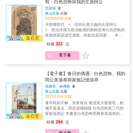
程：白色恐怖與我的左派阿公
中，以「在馬來西亞加入共產黨」及「為匪宣
長的爸爸。他回到牢房，舉起顫抖的手，寫
參與並投身以台灣為主體的文化與政治行動，
傳」的莫須有罪名，依據《懲治叛亂條例二條
范容瑛
著
「你要好好愛護妹妹」這幾個字，這份愛的火
以台灣之名為號召，將愛國心與台灣情體現在
一》唯一死刑起訴。最終，他被判處有期徒刑
春山出版
出版
焰，炙熱到綠島再冷的海風，都吹不熄。這本
無數的歷史事件中。作者盧世祥以錘鍊的筆
十二年，在巨大的惶恐中度過漫長的等候期。
2025/02/28 出版
書，是一本給父母與孩子同理、對話的參考教
桿，詳實建構了不同世代的台美人敘事。將一
綠島高牆內：生命重啟的微光1972年，陳欽生
天然獨世代 × 信仰社會主義的左派阿公
本。──張之豪（基隆市議員）◎國家人權博物
封封台美人寫給台灣的情書，以時間為經、事
被移送至綠島「綠洲山莊」服刑。在與世隔絕
× 政治冷感又政治敏感的媽媽思考白色恐怖的
館出版補助
件為緯，再一次演繹台美人最純情的面貌。生
的獄中高牆內，他一度自我孤立，但在同房難
家族痕跡迢迢迂迴路，終點仍是回家 本書
動與帶有豐富情感的筆觸，佐以第一線採訪經
金石堂
友的關懷與不斷鼓勵下，他放下放棄人生的念
為白色恐怖受難者蔡再修的孫女范容瑛，對阿
歷與旁徵博引的珍貴歷史資料，讓讀者得以用
322
特價
元
頭。他在獄中擔任圖書室外役，利用書籍自學
公的「左派生涯」所做的紀錄，以及自己在面
最輕鬆愉快的方式，將自身帶入不同的歷史現
增進中文能力，並在廚房學會烹飪和臺灣話，
對家族史及世代衝突時，如何思考及重新理解
場，跟著作者流暢、痛快的行文風格，真正貼
電子書
這些技能成為他日後重生的重要資產。在這段
世代間的生命際遇。 第一部分記載阿公蔡
近並認識為台灣民主化貢獻一輩子的台美人。
苦難中，最讓陳欽生心痛的莫過於母親遠道而
再修的生平：嘉義鄉下貧窮的佃農之子，感受
本書的出版，旨在譜寫一群熱愛台灣、為國家
來的探親。不識字的母親，隻身從馬來西亞輾
到饑餓與階級差異，對於土地分配及勞動所得
奉獻不求回報的台美人群像，為他們愛台灣的
轉搭船，歷經艱辛來到綠島，卻僅能在會客室
深感不公；努力讀書上高中後，受到老師及同
【電子書】春日的偶遇：白色恐怖、我的
代價留下最深刻的紀錄與平反從台灣解嚴、邁
隔著玻璃與兒子短暫會面，這一幕成為他終身
學影響，接觸左翼讀書會並得到思想上的啟
阿公黃溫恭與家族記憶追尋
入民主化後，仍有眾多台美人社群持續為台灣
的愧疚與難忘的記憶。自由中的不自由：流
蒙；白色恐怖時期大逮捕，被送往軍法處、綠
發聲，致力推廣台灣文化、守護台灣主權與推
張旖容、林傳凱
著
浪、仇恨與救贖1983年刑滿開釋，但當局卻以
島、軍人監獄，歷劫十年後才返回家鄉；「小
動正名運動。無論在政治與經濟層面，台灣在
春山出版
出版
「知道得太多」的荒謬理由，強制將他留在臺
牢到大牢」的命運是工作處處受阻，靠著獄中
國際社會的重要性日益增長，尤其在中國威權
2023/11/14 出版
灣，且違背承諾未發給中華民國身分證。在長
老同學的幫忙，相互扶持勤勉生活；婚後經濟
主義擴張的民主陣營最前線，此書的出版將使
童年時的不解，其來有自 叛逆長大後發現，創
達三年的時間裡，他身無分文，流落街頭，曾
困頓，夫妻關係分崩離析；晚年領到政府補償
更多人認識，這段為民主自由奮鬥的台美人歷
傷不曾退去，而是遺傳相隨 白色恐怖第三代的
在萬華龍山寺一帶與無家者一同漂泊。巨大的
金，卻意外掀起家庭風暴──儘管「紅色思想」
史，亦會留給年輕世代朋友深遠的啟發，深化
家族追尋記 本書是白色恐怖受難者黃溫恭的孫
壓力和對加害者的仇恨，曾讓他計畫找到仇人
使其一路跌跌撞撞蔡再修仍堅持：「我一生信
金石堂
台灣認同與國家主體意識。【本書特色】 作
女張旖容，所寫的家族史追尋記。她驅車往南
同歸於盡。幸而在保生大帝宮主的勸誡下，他
仰社會主義。」 第二部分是孫女范容瑛的
294
特價
元
者盧世祥為資深媒體人，見證與採訪無數台灣
方一路前行，回到那個自己甚至尚未成為受精
最終選擇放下仇恨，決心以平和的方式活下
「告白」，她從小被母親叮囑當個不惹是生非
民主運動時刻。 蘊藏第一手台美人史料，以
卵的時刻──屏東縣春日鄉，一切故事的起點。
來。落地生根：重建家庭與事業經過三年的堅
的平凡人，然而在成長過程中參加社會運動、