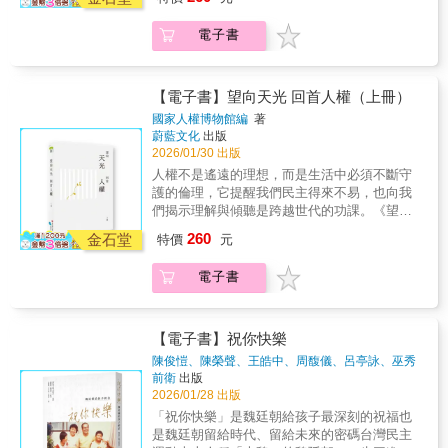
壓低聲息的往事，從威權體制的幽暗處出發，
業，卻因入臺管制被迫滯留澎湖。校方原先獲
不急著給答案，而邀請讀者感受歷史的重量。
得承諾，學生可在澎湖繼續讀書，不料軍方反
電子書
那些曾被壓抑的記憶透過文字緩緩浮現，讓我
悔，強制接收學生為兵。7月13日，澎湖防衛司
們看見權力如何滲入日常的縫隙，看見人在逼
令部操場發生「刺刀事件」，軍方對抗議的學
仄處仍堅守不輟的善意與尊嚴。在29篇文章
生動用武力。被迫充軍的學生遭到凌虐，也有
裡，穿梭著個人命運與集體記憶的交會，政治
【電子書】望向天光 回首人權（上冊）
不知數量的學生被投海溺斃。維護學生受教權
犯與家屬的身影、空間與制度的變遷、藝術與
國家人權博物館編
著
的張敏之校長與多位師生被誣陷為「匪諜」並
教育的回應，層層疊成一幅既沉痛又堅韌的圖
蔚藍文化
出版
遭槍決。名作家王鼎鈞的弟妹也在這八千名師
景。《望向天光 回首人權》的意義不在於撫平
2026/01/30 出版
生之中，他曾對此案發表評論：國民政府能在
過往，而是讓歷史重新被理解。真相公開之
人權不是遙遠的理想，而是生活中必須不斷守
臺灣立定腳跟，靠兩件大案殺開一條血路，一
日，即記憶回返時。人權不是遙遠的理想，而
護的倫理，它提醒我們民主得來不易，也向我
件「二二八」事件懾伏了本省人，另一件煙台
是生活中必須不斷守護的倫理，它提醒我們民
們揭示理解與傾聽是跨越世代的功課。《望向
聯合中學冤案（即713事件）懾伏了外省人。張
主得來不易，也向我們揭示理解與傾聽是跨越
天光 回首人權》揭露曾被封存、被遺落、被迫
校長遭槍決後，遺孀王培五急忙從高雄搭深夜
260
世代的功課。翻開這套書，猶如在微光中前
金石堂
特價
元
壓低聲息的往事，從威權體制的幽暗處出發，
火車到臺北，在太平間看到丈夫胸部有七個彈
行，看見人心細緻的紋理，也看見島嶼如何從
不急著給答案，而邀請讀者感受歷史的重量。
孔。但她沒有掉下一滴淚，而是打電話回高雄
創傷之中學習共生。天光並非自然降臨，乃由
電子書
那些曾被壓抑的記憶透過文字緩緩浮現，讓我
給兒女說：「別怕，我就要回來了。」這句話
無數人曾經的苦難與堅持所照亮的方向。下
們看見權力如何滲入日常的縫隙，看見人在逼
不僅是她給孩子的安慰，也展現她決心扛起家
冊：轉．型正義的實踐／合．上創傷的共生當
仄處仍堅守不輟的善意與尊嚴。在29篇文章
庭重擔、在黑暗中尋找光明的堅韌意志。此
「國際民主化浪潮下的臺灣轉型正義」成為必
裡，穿梭著個人命運與集體記憶的交會，政治
後，王培五與子女淪為「匪眷」，在長期監控
【電子書】祝你快樂
然，我們如何從「暗黑襲產、困難襲產」的省
犯與家屬的身影、空間與制度的變遷、藝術與
與歧視中度日。這名受過高等教育的女性，在
陳俊愷、陳榮聲、王皓中、周馥儀、呂亭詠、巫秀
思中，看見希望？走進「監獄島」的國際視
教育的回應，層層疊成一幅既沉痛又堅韌的圖
屏東萬丹、潮州與臺南等地擔任教職，在艱苦
淇
著
前衛
出版
角，超越物理隔閡，一窺負面遺產的當代意
景。《望向天光 回首人權》的意義不在於撫平
的環境下養兒育女。她忍辱負重，以堅定的信
2026/01/28 出版
義。《望向天光 回首人權》以溫柔卻堅定的力
過往，而是讓歷史重新被理解。真相公開之
仰教導孩子不要懷恨，而是要透過讀書改變命
「祝你快樂」是魏廷朝給孩子最深刻的祝福也
量，訴說「我的更好，會讓臺灣更美好」，這
日，即記憶回返時。人權不是遙遠的理想，而
運。子女也展現驚人的生命力，在醫學、土木
是魏廷朝留給時代、留給未來的密碼台灣民主
樣的信念促使我們思考如何彌合歷史裂痕，讓
是生活中必須不斷守護的倫理，它提醒我們民
工程等領域卓然有成。王培五在六十歲時前往