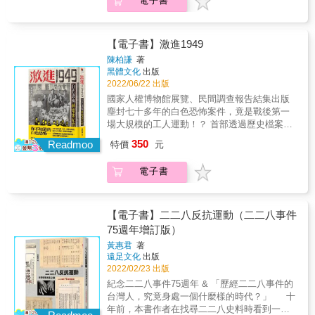
電子書
流暢筆鋒完整重現歷史現場。 具有國際政治
二○○八年，張旖容意外在國家檔案中發現阿公
決奮鬥，陳欽生終於在1986年取得身分證，並
剃光頭、從醫學院休學，皆被視為特立獨行，
經濟分析視野，從國際政治洞察台灣民主運動
的遺書，開啟「遺書返還運動」，並展開家族
在國際貿易領域找到正式工作。1988年，他與
挑起母親內心的「小警總」──恐懼女兒重蹈左
史 豐富的台美人才介紹與歷史脈絡重建，留
記憶的追尋。 自幼時起，張旖容的心裡始終有
恩人李榮貴的女兒李桂芬結為連理，在曾讓他
派阿公的覆轍。范容瑛兒時依稀感受到家人不
下許多註解供讀者檢索
個困惑：為什麼在母親眼中學歷等同一切？她
【電子書】激進1949
受傷的土地上重建家庭與事業。他對家人承諾
願明說的白色恐怖歷史，高中時開啟這趟為期
寫下：「我沒有辦法太靠近媽媽，太靠近是會
不再提及過去的痛苦，並努力度過了近二十年
十年的追尋之旅，透過不停地追問、書寫、爬
陳柏謙
著
受傷的。」「媽媽可以輕易理解我的話語，但
平靜安樂的幸福日子。走向人權路：將苦難化
黑體文化
出版
梳歷史檔案，讓她對自己與家人的關係有更深
她不太能同理我的感受。同樣的，我也無法同
為教育的力量2009年，陳欽生意識到臺灣年輕
2022/06/22 出版
刻認識。 生於「天然獨世代」的她，如何
理她的感受，在這件事情上，我們其實差不
人對這段白色恐怖現代史的陌生。儘管重揭傷
和「信仰社會主義」的阿公彼此理解、惺惺相
國家人權博物館展覽、民間調查報告結集出版
多。」 長期與母親關係的緊張、矛盾、彆扭，
疤讓他飽受惡夢與痛苦，他仍決定站出來，成
惜，並且與母親維持關係平衡──複雜難解卻仍
塵封七十多年的白色恐怖案件，竟是戰後第一
在追尋家族記憶的過程中，獲得了一絲緩解。
為國家人權博物館的資深導覽志工，致力於
持續靠近的心意，是這趟沒有線性終點的旅程
場大規模的工人運動！？ 首部透過歷史檔案、
她知道母親因為作為「黃溫恭的女兒」，被迫
「以生命故事為導覽重點」的人權教育。他積
最動人之處。【專文推薦】李淑君（高雄醫學
受難者口述和第一手資料，全面深入挖掘郵電
350
放棄出國留學的夢想；阿嬤楊清蓮晚年失智
Readmoo
特價
元
極參與國內外人權活動，包括應邀在紐西蘭國
大學性別研究所教授兼所長）王榆鈞（音樂創
案的著作 & 1949年3月底，距離「二二八事
後，逢人便問自己的身分證在哪，母親只好複
際研討會演講，並接待多位國際貴賓，如美國
作人）許恩恩（《變成的人》作者）【特別收
件」剛滿兩週年不久，在台北忠孝西路北門旁
製幾十張備用，阿嬤一問，就給她一張；自小
前眾議院議長裴洛西和南非前總統戴克拉克。
電子書
錄】白色恐怖研究者林傳凱撰〈案情紀要〉
的台北郵局外，聚集了來自全台各地的郵局和
作為叛逆女兒，婚紗照在六張犁公墓拍攝，婚
他更與志工發起「人權辦桌」活動，將政治受
【真誠推薦】陳列／作家吳易澄／新竹馬偕醫
電信局工人，他們群情激憤手持布條、高呼口
宴辦在白色恐怖受難者紀念碑前，母親也未置
難者與無家者聚集一堂，體現社會關懷和人權
院精神科醫師吳易叡／成功大學全校不分系副
號，沿著忠孝西路一路遊行，最終有將近兩千
一詞；等到自己開始育兒，孩子成為與母親之
普世價值。跨越時代的證言《謊言．真相》完
教授戴伯芬／輔仁大學社會學系教授顧玉玲／
人包圍台灣省政府（今行政院）。遊行過後，
【電子書】二二八反抗運動（二二八事件
間重新建立的橋梁。 張旖容在自己的學術專業
整呈現陳欽生的人生軌跡，更透過親身記憶與
臺北藝術大學文學跨域創作研究所副教授百合
成千上萬的台灣郵電工人，終於爭取到和外省
75週年增訂版）
生物學研究中，體認到遺傳的複雜性。壓力和
檔案對照，揭示了當年情治檔案中諸多虛構情
花／創作樂團
籍員工「同工同酬」的正式聘僱身分，被譽為
創傷不只影響下一代，也會藉由代間遺傳，影
黃惠君
著
事，為臺灣的轉型正義提供了重要的歷史證
「戰後台灣工潮的第一朵浪花」。 & 然而，這
遠足文化
出版
響孫輩。作為白色恐怖受難者的第三代，從遺
言。他堅信：「這段苦難，不能也不應該被忘
群台灣戰後工人運動的先鋒，在白色恐怖年代
2022/02/23 出版
傳解釋與創傷書寫中，似乎找到長久以來面對
記。唯有尊重人權，帶著愛與關懷，世界才會
的風聲鶴唳中，無一倖免成了威權統治下的政
困惑的安身方式。 本書收錄黃溫恭案件相關檔
紀念二二八事件75週年 & 「歷經二二八事件的
有真正的和平，悲劇才不會再度重演」。
治犯，共有33名郵電工人遭到逮捕、判刑監禁
案史料、家族相片及書信；並由白色恐怖研究
台灣人，究竟身處一個什麼樣的時代？」 十
長達15年，而領導他們的台灣郵務工會「國語
者林傳凱以張旖容多年好友身分撰寫〈迷霧中
年前，本書作者在找尋二二八史料時看到一則
補習班」教師計梅真和錢靜芝，則雙雙遭到槍