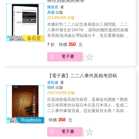
與性別差異的美學
分子的代表；在1945年加入三民主義青年團迎
本書特色 本書搭配上百張珍貴照片及彩頁圖片
翼社會主義運動的高潮期，受到世界思潮之影
接新政權，獨資創辦《政經報》，隔年當選台
陳香君
著
響，一方面痛恨殖民地歧視統治，一方面懷抱
灣省參政員；1947年加入「二二八處理委員
典藏
出版
左翼理想，而且在他們最有活力的青年時期迎
會」，1948年出任第一屆考試院考試委員，赴
2014/02/06 出版
來了日本殖民終結、台灣光復、中華民國政府
南京就職；1949年兼任撤退來台的中央銀行常
本書針對二二八紀念美展提出三個問題。二二
遷台的時代巨變。 這群「新台灣人」從1930年
務理事，1956年與張深切合作拍攝台灣第一部
八事件發生於1947年，當時的國民黨殖民政權
代開始活躍於政治、文化、經濟的舞台，此後
電影《邱罔舍》，1967年環遊世界時初次接觸
有系統地消滅台灣知識分子，並且重重地鎮壓
至1950年代為止的大變局中，有人入獄，有人
金石堂
海外台獨運動，1971被「羊羹事件（花旗銀行
各地民眾。為回應1980年代中期到1990年代對
冤死，有人逃亡，或者沉默噤聲。陳逸松身為
350
7
折
特價
元
爆炸案）」牽連，開始受到警備總部嚴密監
二二八事件的歷史化和紀念所發展的台灣建國
其中的一分子，他的一生經歷足以見證台灣從
視，1972年前往日本、美國；1973年受中華人
運動，1993年起台灣民間與政府相繼舉辦二二
殖民到戰後的歷程，本書所述即為其戰後時期
電子書
民共和昨總理周恩來之邀訪問中國，隨後留下
八紀念美展，這種形式的紀念活動確實有助於
的回憶。 陳逸松自認是社會主義者，但實際上
擔任人大代表，並參與中華人民共和國法以及
當代台灣國族和文化認同與主體性的論述發
他的主張一貫帶有濃厚的人道主義和自由主義
刑事訴訟法等多部法律的修訂工作；1983年離
展。 於此首先提出的問題是：這究竟是不是如
色彩，而且是個厭惡理論空談、一無所懼的親
開中國赴美定居。 陳逸松為中共政權服務，使
1990年代中期以後經常被提出的說法，認為這
【電子書】二二八事件真相考證稿
身實踐者。他在日本殖民時期被視為反日知識
其成為海外黑名單，長期不能回到台灣，直到
是一個已經過去的「事件」，台灣人要往前
分子的代表；在1945年加入三民主義青年團迎
黃彰健
著
解嚴後的1997年才再度踏上故土，三年後辭世
看，繼續走下去？第二個問題是：「女性」和
聯經
出版
接新政權，獨資創辦《政經報》，隔年當選台
於美國休斯頓。 評論這樣的一生，是非常不容
「女性身體」如何以及為什麼被納入這個敘
2007/02/09 出版
灣省參政員；1947年加入「二二八處理委員
易的事情。最適切的解答就是「人道主義」。
述，以致再度被遺忘？第三個問題則是：像二
會」，1948年出任第一屆考試院考試委員，赴
彭孟緝收復高雄市政府，是暴徒先開槍？戰後
陳逸松關心的是為被壓迫者爭取自由，在這樣
二八這樣的歷史事件的力量，會對文化帶來什
南京就職；1949年兼任撤退來台的中央銀行常
從日本歸來的台籍日本兵及日本浪人，造成二
的原則下，他坦然與中國共產黨合作，無論是
麼負面影響？美學實踐如何對見證和轉化的過
務理事，1956年與張深切合作拍攝台灣第一部
二八事件爆發迅速、惡化蔓延於全島？高雄歷
協助修訂憲法或者刑事訴訟法等法令，其出發
程提出貢獻？ 二二八事件不應只是一個單獨的
電影《邱罔舍》，1967年環遊世界時初次接觸
史博物館對二二八高雄事件的簡介，誤導了台
點均在於「保障人權」，無論中國的法律條文
358
歷史事件，也是一種歷史和政治的創傷。創傷
Readmoo
特價
元
海外台獨運動，1971被「羊羹事件（花旗銀行
灣人民？《二二八事件研究報告》定本存心抹
和實際施行的狀況有多大的落差，陳逸松只是
會帶來長期、未知和無邊無際的影響，而一再
爆炸案）」牽連，開始受到警備總部嚴密監
黑彭孟緝？二二八事件發生已六十年，這一道
盡一己之力去實踐自己的理想，而非站在中國
回來干擾，甚至到今日。因此，我們有必要重
電子書
視，1972年前往日本、美國；1973年受中華人
歷史的傷痕，迄今仍影響全台灣，甚至海峽兩
之外空言批評。 在過去數十年裡，像陳逸松這
訪二二八記憶形成的過程，在此論述中則是透
民共和昨總理周恩來之邀訪問中國，隨後留下
岸中國人民的福祉。以往有關二二八事件的報