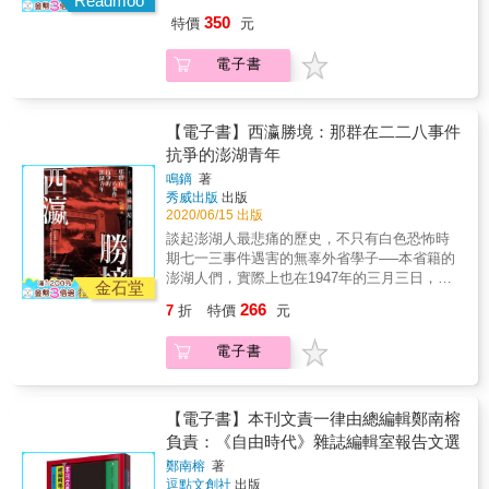
Readmoo
的偕同之旅──記路竹支部與遺族的追尋〉專
剪報，二二八事發後第三天《中華日報》的頭
決。這個案件，就是1950年爆發的「台灣省工
350
特價
元
章。 &
版標題「台南市民大會要求立即實施市長民
委郵電總支部案」。 & 官方判決書指稱，這些
選」，她停留了下來。她意識到群眾的力量，
郵電工人是受到地下黨員煽動蠱惑，才會「參
電子書
也看到清楚的民主訴求，但更想知道的是，那
加叛亂組織」，然而，事情的真相究竟是什
跳動的歷史主體，那敢將生命燃燒獻祭給台灣
麼？台灣的郵電工人為何會在二二八事件後仍
的人，為何承受難忍之痛，讓子彈穿過胸膛？
不畏威權走上街頭遊行？郵務工會又為何會和
他們究竟身處一個什麼樣的時代？面臨什麼樣
【電子書】西瀛勝境：那群在二二八事件
地下黨扯上關係？這個幾乎被遺忘的工潮，又
的困境？想改變的又是什麼？ 歷史在我們體
抗爭的澎湖青年
可以為今日的轉型正義和工人運動帶來什麼樣
內隨著血液浮沉，先烈留下的血印在前方引
的省思？ & 本書透過梳理第一手史料、訪談多
鳴鏑
著
路。十年來她潛入歷史，找尋二二八時人人躍
位郵電案受難者，以及重現當年郵電工人創辦
秀威出版
出版
起，在白色恐怖黑幕降臨前，曾經有過的民主
的刊物《野草》，深度描繪、再現戰後台灣勞
2020/06/15 出版
響動，激烈、熱情、鋪天蓋地。而統治者長年
工和底層民眾的苦悶和不滿，乃至紛紛投入抗
談起澎湖人最悲痛的歷史，不只有白色恐怖時
以光復之姿斷開的日本時代，對二二八世代而
爭的激情年代。對於重建台灣白色恐怖真相，
期七一三事件遇害的無辜外省學子──本省籍的
言，是同一本未撕完的日曆，沒有一天斷開
反思轉型正義的當代意涵，都具有非凡的意
澎湖人們，實際上也在1947年的三月三日，團
過。兩種語言、兩種國旗、兩種身分認同，在
金石堂
義。 & & 本書特色 ★白色恐怖僅僅是「冤假
結起來反抗威權體制。他們在馬公港以肉身、
身分轉換的瞬間，政權的暴力如何加諸於他們
266
7
折
特價
元
錯」案？二二八事件後再也沒有大規模的工人
草繩阻擋了軍隊運載武器赴台的船隻，保護了
身上？ 必須重返歷史，了解他們的集體心
抗爭？本書翻轉你對白色恐怖的刻板印象，重
部分高雄同胞的性命！他們的領導者是一位年
緒。何以光復歡迎曲變了調，以全面的反抗終
電子書
新打開轉型正義的視野！ ★打破以「個別受難
僅二十三歲的青年，但他們的故事，卻被抹消
結。聽見潘木枝、盧炳欽及陳澄波等人，殉難
者」為中心的白色恐怖敘事，以「案件」為中
在二二八事件的史冊之中。 在地青年作家鳴
前站在人民立場講話的聲音。也終於懂得潘木
心重建郵電案的來龍去脈，更全面地掌握白色
鏑，取材地方文獻、耆老口述歷史以及自身家
枝的遺書「為市民而死，身雖死猶榮」，是在
恐怖的脈絡和本質。 ★收錄郵電案受難者的第
族故事，獲得國藝會創作補助，尋回轉型正義
【電子書】本刊文責一律由總編輯鄭南榕
怎樣的時空飄搖下。而武裝抗爭者的生命本
一手訪談證言，以及郵電工人編輯的刊物《野
工程中被遺落的重要拼圖，以家族史折射澎湖
負責：《自由時代》雜誌編輯室報告文選
身，就是遺書。他們的遺書，以鮮血書寫。她
草》內容選讀，還原戰後台灣的政治經濟狀
這座島嶼的前世今生──一部根據澎湖二二八史
一字一句打著反抗者的節拍前進，完成「戰鬥
鄭南榕
著
況，與廣大勞工追求民主和社會平等的心聲。
實書寫的專著小說！ 東華大學華文系教授楊
曲」、「殉難之愛」等篇章。她為反抗者不屈
逗點文創社
出版