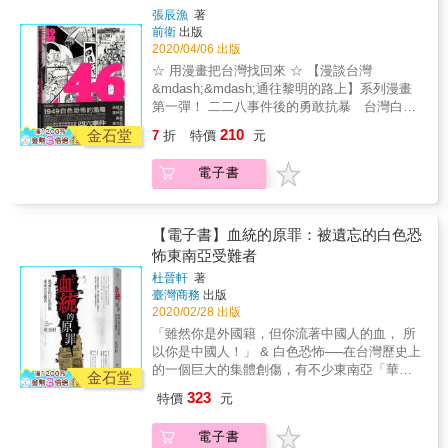
城隍廟前，在趙文邦的帶領之下，組成自衛
景耀也與同鄉玩伴陳碧瑛墜入愛河。 3月20
張辰漁
著
無法置身事外，用多少犧牲換來的自由，正面
隊。 民風保守，自清代起從未發生民變的澎
日，柯景耀與黎元君共騎一台單車，被警察攔
前衛
出版
臨前所未見的侵擾與破壞。回頭閱讀鄭南榕的
湖，響應了台灣本島的奮起，趙文邦並號召鄉
下後帶回警局遭到毒打。消息一出後，數百名
2020/04/06 出版
文章，試圖理解一名出版人如何以自身專業點
紳籌組「青年自治同盟」，卻在演說的當下遭
學生包圍警局，提出釋放兩人以及五大訴求，
☆ 用漫畫把台灣找回來 ☆ 【漫談台灣
燃革命的烈火，再回頭觀看自己，如何捍衛深
遇軍隊突襲，好友們被武裝警察開槍射殺、趙
最終警方只釋放了兩人。隔日，一千多名學生
&mdash;&mdash;通往黎明的路上】系列漫畫
愛的一切，完成當年鄭南榕未竟之理念。 本書
文邦也入獄飽受刑求、等待處決，純樸的澎湖
再次走上街頭包圍警局請願，最後警方因人數
第一彈！ 二二八事件後的勇敢抗暴 台灣白色
特色 1.為新世代編選的「革命出版人鄭南榕」
也與本島面臨相同的「清鄉」命運
壓力向學生道歉，但此次包圍行動已驚動中華
恐佈的起始濫觴 軍警闖入校園大規模濫捕學生
理念入門書。 2.為仍在奮鬥的鄭南榕戰友們精
&hellip;&hellip; 本書為台灣歷史提供鮮為人知
210
民國政府當局。 4月6號，陳誠命令彭孟緝立即
金石堂
7
折
特價
元
的四六事件 ◎關於本書◎ 島嶼吞噬悲傷，土地
心準備的，緬懷Nylon所思所想的文選。 3.全書
的另一觀點，呈現庶民記憶中政權更迭、動盪
逮捕學生，並要求被神格化的傅斯年校長與通
掩埋記憶；悲傷不曾存在，記憶只成回憶。 柯
由榮獲金曲獎肯定的設計師小子一手包辦：從
年代的真實面貌。 「我們在不同的時空與場域
盤配合政府的謝東閔院長不要干涉逮捕行動，
電子書
景耀與黎元君在孩童時目睹過二二八時菁英被
封面到內文，融合當代美學語言，以摩登仿古
中，看見伯公與姪孫二人的身影交疊，時代不
兩人皆間接成為大逮捕行動的幫兇。 日後，柯
槍殺的場景，兩人久久無法忘懷。多年後兩人
的手法，突顯《自由時代》至今仍前衛的視覺
同但精神無異、英靈不滅而一脈相承，作為凡
景耀與黎元君在四六事件後分道揚鑣，陳碧瑛
分別進入台大以及師範學院就讀，他們結識許
精神。
人，我們在看趙文邦的故事到冼義哲的奮鬥，
也受到牽連。就此，三人走上不同命運的道路
多學長姐與志同道合的朋友並參與社團，而柯
【電子書】血統的原罪：被遺忘的白色恐
無法不帶著浪漫去為反抗者的血液與靈魂感
&hellip;&hellip;。 本書特色 ☆台灣老中青三代
景耀也與同鄉玩伴陳碧瑛墜入愛河。 3月20
怖東南亞受難者
動。」──張宇韶（節目主持人／政治評論
皆需面對的歷史事件 「四六事件」常年封存於
日，柯景耀與黎元君共騎一台單車，被警察攔
員。）
老一輩不敢談、中生代不想管、新生代不知情
杜晉軒
著
下後帶回警局遭到毒打。消息一出後，數百名
臺灣商務
出版
的悲慘命運，而《46：1949白色恐怖的濫觴》
學生包圍警局，提出釋放兩人以及五大訴求，
2020/02/28 出版
這本漫畫，就背負起揭開「四六事件」神秘面
最終警方只釋放了兩人。隔日，一千多名學生
紗的重大使命。漫畫故事訴說在二二八事件
「雖然你是外國籍，但你流著中國人的血， 所
再次走上街頭包圍警局請願，最後警方因人數
後，台灣有一群學生勇敢抗暴的事蹟，但也於
以你是中國人！」 & 白色恐怖──在台灣歷史上
壓力向學生道歉，但此次包圍行動已驚動中華
此次事件後，開啟台灣白色恐怖慘痛的無間地
的一個巨大的集體創傷，有不少東南亞「華
民國政府當局。 4月6號，陳誠命令彭孟緝立即
金石堂
獄。 這是一本試圖把「四六事件」梳理成輕鬆
僑」同樣遭受黨國機器所迫害，他們沒有「中
逮捕學生，並要求被神格化的傅斯年校長與通
323
特價
元
但不失去史實考證的台灣歷史漫畫，藉由
華民國國籍」，卻只因著「大中華民族主義」
盤配合政府的謝東閔院長不要干涉逮捕行動，
《46：1949白色恐怖的濫觴》，讓親子間促膝
以及「血統主義」的論述，枉受好幾十年的酷
兩人皆間接成為大逮捕行動的幫兇。 日後，柯
電子書
交談、師生間傳承教育、社會間展開對話，台
刑以及牢獄之災，造就了這些東南亞受難者一