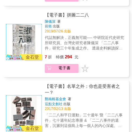
景耀與黎元君在四六事件後分道揚鑣，陳碧瑛
灣的歷史與社會才能夠繼續向前走。 ☆兼具歷
輩子的傷痛！ 而這些東南亞的受害者的故事，
也受到牽連。就此，三人走上不同命運的道路
史、編劇、漫畫、考據四位一體的輕．小．書
有許多未被世人所知，更因為「省籍對立」之
&hellip;&hellip;。 本書特色 ☆台灣老中青三代
歷史層面：挑選了台灣歷史較鮮為人知的「四
故，漸漸地被遺忘在歷史的潮流之中── 在轉型
【電子書】拼圖二二八
皆需面對的歷史事件 「四六事件」常年封存於
六事件」做為故事主軸出發；編劇層面：藉由
正義的路上，或許我們更要破除「省籍對
老一輩不敢談、中生代不想管、新生代不知情
陳儀深
著
「四六事件」的史實基底，進行故事發想，再
立」， 修復記憶、揭露真相，才能彌補歷史的
前衛
出版
的悲慘命運，而《46：1949白色恐怖的濫觴》
擴充成完整的改編劇本；漫畫層面：以輕鬆易
傷口！ 本書首度跳脫「反共」及「反獨」的論
2019/07/26 出版
這本漫畫，就背負起揭開「四六事件」神秘面
讀的漫畫媒介改編「四六事件」，並由專業漫
述框架，重新爬梳「白色恐怖時期」的歷史脈
紗的重大使命。漫畫故事訴說在二二八事件
代誌無解決，正義無可能── 中研院近代史研究
畫家親手繪製，令台灣40及50年代的生活景致
絡 透過作者詳盡的史料分析以及與受難者的訪
後，台灣有一群學生勇敢抗暴的事蹟，但也於
所研究員、台灣史研究者陳儀深 「二二八事
重現眼前；考據層面：經田調人員根據史實，
談，以嶄新視角檢視黨國時期國家如何透過民
此次事件後，開啟台灣白色恐怖慘痛的無間地
件」研究三十年集成之作。 透過史料解讀探究
並專業考證台灣當年的時空背景，從服裝、飲
族主義的論述，以及黨國時期下的中華民國與
獄。 這是一本試圖把「四六事件」梳理成輕鬆
真相，釐清責任歸屬推動轉型正義， 直指蔣介
食、交通工具甚至政府官員的言行皆一一琢磨
294
東南亞華人受難者之間的關係。透過受難者的
金石堂
7
折
特價
元
但不失去史實考證的台灣歷史漫畫，藉由
石是「元凶」最全面、最完整的學術觀點。 本
考證。 《46：1949白色恐怖的濫觴》將沉重的
親身經驗，更能了解中華民國與東南亞國家的
《46：1949白色恐怖的濫觴》，讓親子間促膝
書為中央研究院近代史研究所研究員陳儀深自
歷史事件，去進行基於史實的事實改編與專業
外交關係、主權國家觀念之差異，以及反共產
電子書
交談、師生間傳承教育、社會間展開對話，台
1991年起投身研究二二八事件的重要論文集
田調考證，且又不失輕鬆易讀的漫畫形式，把
黨與海外華人國族認同變遷的歷史。
灣的歷史與社會才能夠繼續向前走。 ☆兼具歷
錄，全書共分七章，藉由回顧、梳理個人研究
台灣歷史事件做為教育傳承般的撒下台灣漫談
史、編劇、漫畫、考據四位一體的輕．小．書
二二八事件的學術歷程，開展一連串對二二八
種子。 ☆未來轉型正義的必經之路 一本匯集歷
歷史層面：挑選了台灣歷史較鮮為人知的「四
事件真相的追索，對責任歸屬之探討及釐清，
【電子書】名單之外：你也是受害者之
史事件的漫畫，將是以台灣歷史社會事件出
六事件」做為故事主軸出發；編劇層面：藉由
以及與不同意見、不同立場的深刻對話。 透過
一？
發，《46：1949白色恐怖的濫觴》藉由漫畫形
「四六事件」的史實基底，進行故事發想，再
對出土史料的詳盡考證與比對，陳儀深以縝密
式凝視過往錯誤、述說歷史事實、傳達台灣意
鄭南榕基金會
著
擴充成完整的改編劇本；漫畫層面：以輕鬆易
的史學方法重建二二八事件的時間架構，藉由
識，喚起過去的悲痛記憶，與新世代的歷史傳
逗點文創社
出版
讀的漫畫媒介改編「四六事件」，並由專業漫
官方檔案與口述史，描繪二二八的歷史圖景，
2017/02/13 出版
承義務，並試圖在漫畫中隱喻著轉型正義的重
畫家親手繪製，令台灣40及50年代的生活景致
詳述二二八事件的起因、經過、結果與影響，
要性。 《46：1949白色恐怖的濫觴》絕對是認
「二二八和平日運動」三十週年 暨「二二八事
重現眼前；考據層面：經田調人員根據史實，
探討「二二八事件處理委員會」的立場與行
識轉型正義、了解轉型正義、面對轉型正義的
件」七十週年紀念專册 & 「二二八事件的遺
並專業考證台灣當年的時空背景，從服裝、飲
動，剖析南京政府的處置，證明蔣介石為最大
入門最佳選擇。
害，沉澱到這個島上每一個人的內心深處。」
食、交通工具甚至政府官員的言行皆一一琢磨
責任者，並分析二二八事件於不同階段的變化
金石堂
&mdash;&mdash;鄭南榕 & 李勝雄、陳永興 一