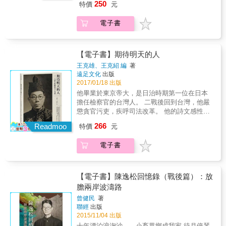
考證。 《46：1949白色恐怖的濫觴》將沉重的
與性質，以及近當代海內外台獨運動與民主化
250
特價
元
起訴諸行動專序&&&&&& 葉菊蘭、鄭清華 親人
歷史事件，去進行基於史實的事實改編與專業
歷程中「紀念二二八」的歷史意義。在眾說紛
回顧過去專文 & 每個人的心中，都有自己的
田調考證，且又不失輕鬆易讀的漫畫形式，把
紜的歷史迷霧中，拾綴二二八事件的記憶碎
電子書
「二二八名單」。在新聞、出版、文學、電
台灣歷史事件做為教育傳承般的撒下台灣漫談
片，完成責任追究與推動轉型正義的時代任
影、電視、戲劇、音樂、藝術等領域的專家學
種子。 ☆未來轉型正義的必經之路 一本匯集歷
務。 本書特色 1.台灣近代史、二二八研究、口
者們：于善祿、任育德、李敏勇、李禎祥、林
史事件的漫畫，將是以台灣歷史社會事件出
述史專家陳儀深二二八代表作。 2.重建二二八
正盛、林毅夫、邱萬興、陳銘城、楊翠、鄭文
【電子書】期待明天的人
發，《46：1949白色恐怖的濫觴》藉由漫畫形
事件理解架構，詳述始末、經過、結果與影
堂、盧世祥、薛化元、藍士博，各自舉證、引
式凝視過往錯誤、述說歷史事實、傳達台灣意
響。 3.完整討論、完整究責，追究二二八元
王克雄、王克紹 編
著
用述說，企圖一塊塊拼出更完整清晰的時代受
識，喚起過去的悲痛記憶，與新世代的歷史傳
遠足文化
出版
凶，轉型正義必讀。
難圖。 「二二八事件」，發生在一九四七年二
2017/01/18 出版
承義務，並試圖在漫畫中隱喻著轉型正義的重
月二十八日，但全台各地的衝突，並非都集中
要性。 《46：1949白色恐怖的濫觴》絕對是認
他畢業於東京帝大，是日治時期第一位在日本
在二二八當日。除了官方統計的那些受害者，
識轉型正義、了解轉型正義、面對轉型正義的
擔任檢察官的台灣人。 二戰後回到台灣，他嚴
此刻的社會，也充滿了無法證明自己受難事蹟
入門最佳選擇。
懲貪官污吏，疾呼司法改革。 他的詩文感性動
的直接與間接受害者。 & 任何人都可能是「名
人、細緻入微。 才能幹濟的他卻不幸在二二八
266
單之外」的受害者之一。 & 而像鄭南榕，這樣
Readmoo
特價
元
事件中遇難，至今下落不明。 王育霖出生於日
在一九四七年出生的外省第二代，從小敏銳地
治時期台南州，曾在日本和台灣擔任檢察官。
感受到二二八的禁忌與沉重。因此，在仍處戒
電子書
二二八事件爆發不久，3月14日下午，在家中遭
嚴時期的一九八七年二月，他與陳永興醫師、
六名配槍軍人強行押走，時年僅27歲，至今遺
李勝雄律師，成立「二二八和平日促進會」。
體猶不知在何方。 自台北高校文科第一名畢業
& 企圖掙脫「二二八」這數字的束縛，在全台
後，王育霖負笈日本，1944年自東京帝大畢
【電子書】陳逸松回憶錄（戰後篇）：放
遊行演講，讓更多的受難者與家屬，從幽暗的
業，又以優異成績通過司法官高等考試，派任
膽兩岸波濤路
角落走出來，讓更多人瞭解這事件的始末，也
「京都地方裁判所」，是日本第一位台籍檢察
才有後來和平紀念的建碑或遺址&hellip;&hellip;
曾健民
著
官。金錢不是他所在乎的，「救台灣人離開艱
聯經
出版
難處境，是我的理想&hellip;&hellip;」二戰期間
2015/11/04 出版
在日本，以檢察官身分護衛無數流離、飢餓的
十年漂泊浪淗沙 小畜異鄉成我家 待月停琴