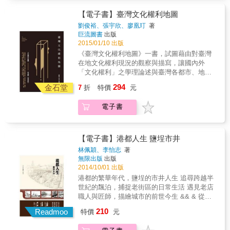
掏耳棒，為何讓日本人瘋狂訂購？ & 三位20出
作者如老屋偵探般持續致力蒐集各種老房子中
頭的年輕人，因著對這片土地的熱愛，花了一
【電子書】臺灣文化權利地圖
的美麗元素與背後的溫暖故事，帶領我們穿越
年多的時間，實地拜訪十三位堅持著傳統手工
時間長廊，感受古早人的庶民美學，看見舊時
劉俊裕、張宇欣、廖凰玎
著
藝的職人，記錄了每一個認真打拼的身影背
巨流圖書
出版
代的老屋容顏。 & 本書特色 & ★原來老房子要
後，最真誠的故事。 & 每一位職人的故事，都
2015/01/10 出版
這樣看，深度欣賞老屋匠人的藝心巧思！ ★聽
是超過半世紀的堅持，憑藉的， 是那份對自身
老房子說故事，全書收錄北中南24間知名老
《臺灣文化權利地圖》一書，試圖藉由對臺灣
技藝的專注，與對傳統的尊敬。 & 本書特色 &
屋！ ★由古到今圖文並茂，全台老屋美麗元素
在地文化權利現況的觀察與描寫，讓國內外
三個年輕人與十三位傳統手工藝職人 兩個世代
大蒐集！
「文化權利」之學理論述與臺灣各都市、地區
&最美麗的相遇 & 用照片與文字，記錄傳統手
的實踐個案相互接軌，銜接起國家與都市、地
294
工藝裡的點滴美好與感動
金石堂
7
折
特價
元
區層級之間文化權利的論述空缺，提供讀者一
個按圖索驥、逐步建構臺灣文化權利地圖清晰
電子書
圖繪的方法。
【電子書】港都人生 鹽埕市井
林佩穎、李怡志
著
無限出版
出版
2014/10/01 出版
港都的繁華年代，鹽埕的市井人生 追尋跨越半
世紀的飄泊，捕捉老街區的日常生活 遇見老店
職人與匠師，描繪城市的前世今生 && & 從回
憶船員外公在鹽埕的生活，追尋家族移居高雄
210
Readmoo
特價
元
的起點，進而走訪街道巷弄，聆聽這座城市的
前世風貌，書寫那個時代的人與事，以一則又