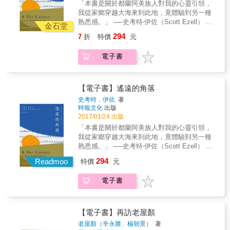
我們雖未體驗過，但確實存在的時代。
「本書是關於都蘭阿美族人對我的心靈引領，
我從家鄉穿越大海來到此地，竟體驗到另一種
熟悉感。」 ──史考特‧伊佐（Scott Ezell） &
金石堂
一部阿美族海洋史詩，一趟心靈洗滌之旅 從美
294
7
折
特價
元
西到台東，海上來的美國人在都蘭的日子 & 漂
流與心靈歸鄉，是文學、藝術家千年來共同追
電子書
尋的國度，本書記述的，即是美國詩人音樂家
旅居台東都蘭兩年多的生活、沉思與觀察記
錄。 & 本書作者史考特‧伊佐（Scott Ezell），
美國加州人、民俗音樂家、詩人，十四年前藉
【電子書】遙遠的角落
由唱片合約預付金搬到都蘭，他加入當地藝術
史考特．伊佐
著
團體「意識部落」，在此寫詩、畫畫、做音
時報文化
出版
樂，與原住民一起打獵、生活，也在此戀愛。
2017/01/24 出版
這裡有阿美族人用漂流木幫他搭建的錄音室，
「本書是關於都蘭阿美族人對我的心靈引領，
他形容美若天仙、靜如處子的女友阿秀，不多
我從家鄉穿越大海來到此地，竟體驗到另一種
話的歌手巴奈，有仁慈笑容的那布，坦率、友
熟悉感。」 ──史考特‧伊佐（Scott Ezell） &
善的雕刻家E-ki&hellip;&hellip;頭目的妻子還給
一部阿美族海洋史詩，一趟心靈洗滌之旅 從美
294
他取了阿美族名字叫「瑞卡」（Rekal）。 &
Readmoo
特價
元
西到台東，海上來的美國人在都蘭的日子 & 漂
都蘭部落的傳統價值是自然存在、自然消失，
流與心靈歸鄉，是文學、藝術家千年來共同追
與人分享、互助、友善、熱愛藝術，讓作者發
電子書
尋的國度，本書記述的，即是美國詩人音樂家
現自己並非過客，而是歸鄉遊子。但他也看
旅居台東都蘭兩年多的生活、沉思與觀察記
出，這種介於傳統與現代的波希米亞式生活型
錄。 & 本書作者史考特‧伊佐（Scott Ezell），
態，逐漸被政府、財團侵蝕傷害，與百年前原
美國加州人、民俗音樂家、詩人，十四年前藉
【電子書】再訪老屋顏
住民遭受漢人、日本人欺瞞、迫遷祖地同出一
由唱片合約預付金搬到都蘭，他加入當地藝術
老屋顏（辛永勝、楊朝景）
著
轍。多年後，即使都蘭海岸依舊赤裸而原始，
團體「意識部落」，在此寫詩、畫畫、做音