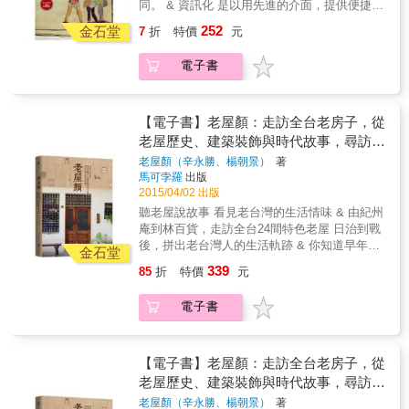
同。 & 資訊化 是以用先進的介面，提供便捷、
即時、易懂的學習管道。 & 未來化 就是加總國
252
金石堂
7
折
特價
元
際化與資訊化，厚實自身的實力， 就是提高就
業力，邁向高峰！ & 本書具備「三化」外，為
電子書
讓口譯變成是輕鬆快樂的學習， 特別以觀光導
覽方式，搭配豐富的地理景觀。讓學習輕鬆
化。 & 透過不斷的練，重複的演練， 讓每位讀
書皆可成為一位親切口譯員。
【電子書】老屋顏：走訪全台老房子，從
老屋歷史、建築裝飾與時代故事，尋訪台
灣人的生活足跡
老屋顏（辛永勝、楊朝景）
著
馬可孛羅
出版
2015/04/02 出版
聽老屋說故事 看見老台灣的生活情味 & 由紀州
庵到林百貨，走訪全台24間特色老屋 日治到戰
後，拼出老台灣人的生活軌跡 & 你知道早年大
金石堂
稻埕商家的產品也是街屋牌樓上的裝飾嗎？ 你
339
85
折
特價
元
知道早在一根根不鏽鋼條以前，家家戶戶的陽
台上都是櫻花、富士山等充滿手作感的窗花
電子書
嗎？ 只要數數牆上俗稱「花磚」的馬約利卡磚
數量，就能判別當年屋主的財力？ & 如同人們
藉由穿衣戴帽來妝點出亮麗的外表，許多的老
房子也在當年的匠人巧思下呈現出截然不同的
【電子書】老屋顏：走訪全台老房子，從
風情。 & 老屋顏，一個走訪全台觀察各地老房
老屋歷史、建築裝飾與時代故事，尋訪台
子的兩人團隊，2013年起他們從台南出發踏遍
灣人的生活足跡
老屋顏（辛永勝、楊朝景）
著