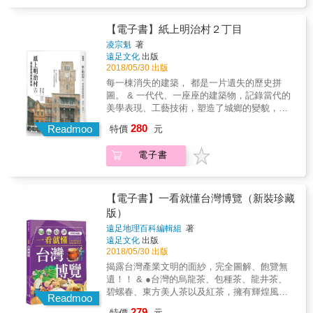
流動、相遇、離開又重新整合，在全台吹起一
享互補即時更新的情報！
股振興老街的觀光氛圍下，我們沿著台三線來
到苗栗獅潭老街，想要聽到更在地的想法與故
【電子書】紙上明治村２丁目
事，從家庭生計與歷史出發，由當代往回追
凌宗魁
著
溯，從老百姓的角度來重新組織沿山鄉村的歷
遠足文化
出版
史。 拜訪水粄店第三代老闆娘、做手工豆腐的
2018/05/30 出版
阿婆、堅守蠶業的養蠶人、走過舊時代的農莊
每一棟消失的建築， 都是一片遺失的歷史拼
主人，以及返鄉投入苦茶油製作的青年等等，
圖。 & 一代代、一座座的建築物，記錄當代的
他們娓娓訴說自己的生命經驗、生活技術，以
美學表現、工藝技術，塑造了城鄉的變貌，也
及對獅潭的情感，那些昔日的美好，或是無法
呈現人類的文明發展；是歷史的舞臺，也是時
280
重來的遺憾，這些林林總總猶如近代臺灣鄉村
Readmoo
特價
元
代的見證。 雖然每棟建築建立之初，都被期許
歷史與社會的縮影，也刻劃出政府機器如何影
堅固永恆立於大地，但能夠千秋萬世留存的建
響農村生計的真實軌跡；在家庭、勞動生計與
電子書
築非常稀少。展示威權的房子、崇神敬天的房
世代情感的相互牽連中，看見有別以往印象的
子、擋風遮雨的房子、裝載記憶的房子
獅潭。 ◆諸多政策是隱藏在表象下的重要刻痕
&hellip;&hellip;建築不見了，到哪裡去尋找？曾
當時，農會補助種植黃豆以作為肥料，後來，
經的記憶和感情，在哪裡安身立命？ 本書透過
【電子書】一看就懂台灣博覽（新裝珍藏
黃豆供過於求，為解決剩餘的黃豆，松英的公
作者和繪者細膩的手眼，重現曾經存在於臺灣
版）
公便和別人學來製作豆腐的技術，開始了販賣
土地上各式經典建築鮮明的色彩和故事。本書
豆腐的小生意。──手工豆腐 在民國81年政府執
遠足地理百科編輯組
著
延續上一本書《紙上明治村：消失的臺灣經典
遠足文化
出版
行「廢耕桑蠶自行轉作計畫」下，興盛一時的
建築》，本書也借用日本愛知縣博物館明治村
2018/05/30 出版
台灣蠶產業成為明日黃花。但其中也有堅持本
概念，將臺灣未能完成、未能完整保存的經典
業的蠶農如涂泉明積極奔走，終於換得立院開
揭露台灣產業文明的面紗，完全圖解、飽覽無
建築重現於紙上。丁目（ちょうめ）是日本地
放製種條例。──蠶業 在當時，種植苦茶樹的考
遺！！ & ●台灣的烏龍茶、包種茶、龍井茶、
方團體單位市町村下的區域劃分單位，也是博
量，多是為了分攤單一農作物的風險，或是為
碧螺春、東方美人茶以及紅茶，擁有輝煌風光
物館明治村的分區命名，臺灣曾經使用，戰後
Readmoo
了配合農會產銷班的運作。──苦茶油 當這些匾
的歷史，台灣茶的特色與香味也是深受世界肯
改成「小段」，就像消失建築被從臺灣的地圖
279
特價
元