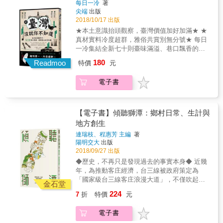
灣，最後經由臺南古厝的大門，豁然來到現下
每日一冷
著
不是董事？ ‧為什麼臺灣的街頭巷尾總能經常看
尖端
出版
的臺北，看似亂序的跳接、拼接的街景，實則
到燒臘店？ ‧一場時間最長的研究生口試，不但
2018/10/17 出版
為畫家心中最真實的臺灣印象，描繪逝去時代
有吃有喝又開趴？ ‧中華民國的五院中有一院曾
的一幅幅時光寫生。 &
★本土意識抬頭觀察，臺灣價值加好加滿★ ★
經在廟裡辦公過 ‧過年必聽的〈恭喜、恭喜〉一
真材實料冷度超群，雅俗共賞別無分號★ 每日
開始並不是用來賀歲的！ ‧一起來看不必穿古裝
一冷集結全新七十則臺味滿溢、巷口飄香的島
也可以演的歌仔戲 ‧中秋烤肉習俗真的是烤肉醬
嶼蒐奇冷知識， 收錄翻遍課本找不到的史地故
180
廠商的陰謀嗎？ ‧對抗進擊的巨人，原住民同胞
Readmoo
特價
元
事、整理阿公阿嬤老記憶的風俗事典、 分享知
的神祕武器 &hellip;&hellip;等。 盼與你一同重
道這要幹什麼的生活趣聞、傳遞這塊土地一家
新找回對生活的關愛與好奇心！ & 我們期待知
電子書
人的族群文化。 誠摯地再次邀請舊雨新知、街
識不應該是艱澀難懂、只有少數人知曉的繁瑣
頭巷尾踴躍前來注文比較！ 收錄： ‧護家盟不
資訊， 而是能落實在生活中，透過你我交流，
要看，你知道LGBT的朋友們也有專屬的月老
分享互補即時更新的情報！
嗎？ ‧全臺灣職等最高、管最寬的陰間公職人員
【電子書】傾聽獅潭：鄉村日常、生計與
是哪位？ ‧推廣拒菸「董氏基金會」的董氏並不
地方創生
是董事？ ‧為什麼臺灣的街頭巷尾總能經常看到
連瑞枝、程惠芳 主編
著
燒臘店？ ‧一場時間最長的研究生口試，不但有
陽明交大
出版
吃有喝又開趴？ ‧中華民國的五院中有一院曾經
2018/09/27 出版
在廟裡辦公過 ‧過年必聽的〈恭喜、恭喜〉一開
◆歷史，不再只是發現過去的事實本身◆ 近幾
始並不是用來賀歲的！ ‧一起來看不必穿古裝也
年，為推動客庄經濟，台三線被政府策定為
可以演的歌仔戲 ‧中秋烤肉習俗真的是烤肉醬廠
「國家級台三線客庄浪漫大道」，不僅吹起一
商的陰謀嗎？ ‧對抗進擊的巨人，原住民同胞的
金石堂
股振興老街的觀光氛圍，也激起許多對在地
神祕武器 &hellip;&hellip;等。 盼與你一同重新
224
7
折
特價
元
人、事、物的想像與探尋。 從歷史的角度來
找回對生活的關愛與好奇心！ 我們期待知識不
看，台三線是一座考古學的現場，也是博物館
應該是艱澀難懂、只有少數人知曉的繁瑣資
電子書
陳列室，在不同政策的推動下，容納不同人群
訊， 而是能落實在生活中，透過你我交流，分