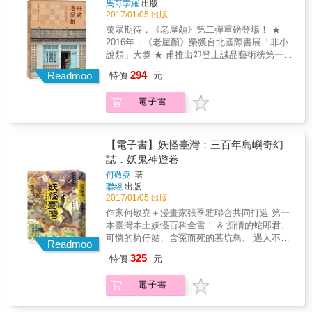
馬可孛羅
出版
布滿漂流木和石塊，但以往用來凝聚部落情誼
樂，與原住民一起打獵、生活，也在此戀愛。
2017/01/05 出版
的傳統已經毀壞，原住民族的歷史與土地正義
這裡有阿美族人用漂流木幫他搭建的錄音室，
萬眾期待，《老屋顏》第二彈重磅登場！ ★
依然不見天日，只能遠離部落，在城市間不斷
他形容美若天仙、靜如處子的女友阿秀，不多
2016年，《老屋顏》榮獲台北國際書展「非小
遷徙漂流。 & 作者以文學的筆調、豐沛的情
話的歌手巴奈，有仁慈笑容的那布，坦率、友
說類」大獎 ★ 甫推出即登上誠品藝術榜第一名
感、犀利的觀察，指出台灣原住民面臨嚴峻的
善的雕刻家E-ki&hellip;&hellip;頭目的妻子還給
★ 2017年全新力作《再訪老屋顏》，發掘不一
生活處境，逐漸喪失的祖靈信仰，以及流逝的
294
他取了阿美族名字叫「瑞卡」（Rekal）。 &
Readmoo
特價
元
樣的離島老屋樣貌與歷史記憶，再次喚起台灣
意識部落精神。透過本書，讓台灣人重新認識
都蘭部落的傳統價值是自然存在、自然消失，
人對老屋的珍視！ 聽離島老屋說故事， 深度挖
自己曾經擁有的美好，重現都蘭糖廠原住民藝
與人分享、互助、友善、熱愛藝術，讓作者發
電子書
掘截然不同的建築特色 老屋顏團隊再花一年時
術家雕刻漂流木作品，有人邀請你圍繞營火高
現自己並非過客，而是歸鄉遊子。但他也看
間跑遍全台灣，探索老屋的腳步也逐漸擴大至
歌暢飲，意識部落再現都蘭糖廠、金樽海灘，
出，這種介於傳統與現代的波希米亞式生活型
離島地區，走訪曾是軍事禁地的金門與馬祖，
而非僅存在記憶與想像中。
態，逐漸被政府、財團侵蝕傷害，與百年前原
以及旅行聖地澎湖，小鎮裡留下的僑匯洋樓、
【電子書】妖怪臺灣：三百年島嶼奇幻
住民遭受漢人、日本人欺瞞、迫遷祖地同出一
閩南建築、芹壁聚落的石頭屋、就地取材的咾
誌．妖鬼神遊卷
轍。多年後，即使都蘭海岸依舊赤裸而原始，
咕石屋盡是故事。透過兩人獨到的觀察，引領
布滿漂流木和石塊，但以往用來凝聚部落情誼
何敬堯
著
我們回味被時光遺忘的聚落，以另一種角度去
聯經
出版
的傳統已經毀壞，原住民族的歷史與土地正義
認識不同於台灣傳統民居的建築風情與人文歷
2017/01/05 出版
依然不見天日，只能遠離部落，在城市間不斷
史。 尋訪30間特色老屋 感受最溫暖的台灣人情
遷徙漂流。 & 作者以文學的筆調、豐沛的情
作家何敬堯＋漫畫家張季雅聯合共同打造 第一
與生活記憶 從日式官宿、民居到戰後老公寓等
感、犀利的觀察，指出台灣原住民面臨嚴峻的
本臺灣本土妖怪百科全書！ & 痴情的蛇郎君、
30間逾半世紀的老房子，除了有新任經營者進
生活處境，逐漸喪失的祖靈信仰，以及流逝的
可憐的椅仔姑、含冤而死的墓坑鳥、 遇人不淑
駐老空間的再利用案例，現今許多老屋仍是
Readmoo
意識部落精神。透過本書，讓台灣人重新認識
的林投姐、呵呵笑的人面魚、愛打掃的金魅
「家族進行式」，例如姜阿新洋樓、清木屋、
325
特價
元
自己曾經擁有的美好，重現都蘭糖廠原住民藝
&hellip;&hellip; 229個妖鬼神＋42幅黑白插畫
新興大旅社都已橫跨三世代，透過各家族後代
術家雕刻漂流木作品，有人邀請你圍繞營火高
盡在《妖怪臺灣：三百年島嶼奇幻誌‧妖鬼神遊
介紹家宅中的每一塊磚瓦、侃侃而談當年家族
電子書
歌暢飲，意識部落再現都蘭糖廠、金樽海灘，
卷》一覽無餘 本書特別收入全彩拉頁〈百妖出
往事，彷彿領受一本珍藏多年的常民生活歷
而非僅存在記憶與想像中。
陣圖〉 & ‧獲獎無數的奇幻／歷史小說家何敬
史。 老屋背後的無名英雄──那些職人 鐵窗