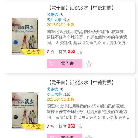
a day, Keep knowledge on the way！
【電子書】話說淡水【中俄對照】
吳錫德
著
淡江大學
出版
2015/04/11 出版
國際化 就是以用熟悉的外語介紹自己的家鄉。
這樣不僅有全球視野，也是如假包換的在地認
同。 & 資訊化 是以用先進的介面，提供便捷、
即時、易懂的學習管道。 & 未來化 就是加總國
252
金石堂
7
折
特價
元
際化與資訊化，厚實自身的實力， 就是提高就
業力，邁向高峰！ & 本書具備「三化」外，為
電子書
讓口譯變成是輕鬆快樂的學習， 特別以觀光導
覽方式，搭配豐富的地理景觀。讓學習輕鬆
化。 & 透過不斷的練，重複的演練， 讓每位讀
書皆可成為一位親切口譯員。
【電子書】話說淡水【中德對照】
吳錫德
著
淡江大學
出版
2015/04/11 出版
國際化 就是以用熟悉的外語介紹自己的家鄉。
這樣不僅有全球視野，也是如假包換的在地認
同。 & 資訊化 是以用先進的介面，提供便捷、
即時、易懂的學習管道。 & 未來化 就是加總國
252
金石堂
7
折
特價
元
際化與資訊化，厚實自身的實力， 就是提高就
業力，邁向高峰！ & 本書具備「三化」外，為
電子書