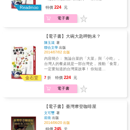
&hellip;&hellip; 點心，為什麼叫「點心」？杏
224
Readmoo
特價
元
仁茶為什麼配油條？ 蘋果的婆婆是誰？招牌的
「酒家菜」是哪一道？ 蝦餅其實不是南洋菜？
電子書
原來，幾十年前台灣的義大利餐廳也賣清粥小
菜！ 鱉的吃法有八種，熬製頂級肉燥有祕法，
自家醃製的醬菜，芒果、鳳梨入菜的佳餚， 蚵
仔煎、海蠣煎、蠔烙一家親，有點黏又不會太
【電子書】大碗大匙呷飽未？
黏。 每種食材都述說著一群人生活的故事。 台
陳玉箴
著
灣的老滋味不能只留在過去的時空，跟著陳玉
聯合文學
出版
箴博士一起追尋台菜的根源， 瞭解那些關於台
2014/07/02 出版
菜的各種形象與文化痕跡，以及台菜蘊含的
內容簡介： 無論台菜的「大菜」與「小吃」，
「澎湃」情感！
台灣人的餐桌就是一部台灣史， 推動「食育」
一定要知道的台灣菜故事！ 你知道
&hellip;&hellip; 點心，為什麼叫「點心」？杏
224
金石堂
7
折
特價
元
仁茶為什麼配油條？ 蘋果的婆婆是誰？招牌的
「酒家菜」是哪一道？ 蝦餅其實不是南洋菜？
電子書
原來，幾十年前台灣的義大利餐廳也賣清粥小
菜！ 鱉的吃法有八種，熬製頂級肉燥有祕法，
自家醃製的醬菜，芒果、鳳梨入菜的佳餚， 蚵
仔煎、海蠣煎、蠔烙一家親，有點黏又不會太
【電子書】臺灣摩登咖啡屋
黏。 每種食材都述說著一群人生活的故事。 台
文可璽
著
灣的老滋味不能只留在過去的時空，跟著陳玉
前衛
出版
箴博士一起追尋台菜的根源， 瞭解那些關於台
2014/06/20 出版
菜的各種形象與文化痕跡，以及台菜蘊含的
245
特價
元