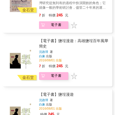
建築肖像，重溫久遠以前臺灣城鄉的莊嚴與典
屬於這個城市與人的故事，也讓我們更接近那
灣研究從無到有的過程中扮演開創的角色；它
雅。 本書特色 一座座消失的臺灣經典建築身影
個充滿鐵花窗與水泥花磚的建築年代！ 全台老
就像一般的學術研討會，儘管二十年來的運作
躍然紙上，搭配近兩百幅插畫家鄭培哲以明信
金石堂
房子熱烈相挺！ 離島老屋風情── ‧黃輝煌洋樓‧
主力，不是學術地位穩固的資深教授，而是以
片風格繪製的建築物圖像，充滿手工感的人文
245
7
折
特價
元
陳景蘭洋樓‧陳清吉洋樓‧陳詩吟洋樓‧ ‧花宅聚落‧
在美國攻讀博士學位的研究生為主，但學會會
氣氛與淡淡鄉愁。
乾益堂中藥行‧澎湖開拓館‧小島家 Brunch +
員的台灣共識，卻凝聚了學會知性和感性的集
電子書
Backpacker‧ ‧芹壁聚落‧刺鳥咖啡書店 台灣特色
體力量。 & 本書以鮮活的主題，串起北美台灣
老屋── ‧文魚走馬‧瓦豆光田‧萬華林宅‧辛志平與
研究學會的歷史，卻不是刻板單調的編年記
李克承故居‧姜阿新洋樓‧新興大旅社‧ ‧小艾人文
事，而是以各種主題呈現北美台灣青年研究學
工坊‧書集喜室‧萊兒費可‧太平老街‧斗六行啟紀
者的學思歷程和著述成果，探討台灣研究在知
【電子書】鹽埕漫遊：高雄鹽埕百年風華
念館‧老屋町‧ ‧萬國戲院‧獄政博物館‧清木屋‧黎媽
識社群的定位，也深入反省社會運動和學術運
簡史
的家‧十鼓仁糖文創園區‧ ‧同‧居 With Inn Hostel‧
動的關係，不但為歷史留下記錄，也為後生提
沈政璋
著
設治紀念館‧阿之寶‧
供典範。
白象
出版
2016/08/01 出版
245
7
折
特價
元
電子書
金石堂
【電子書】鹽埕漫遊
沈政璋
著
白象
出版
2016/08/01 出版
245
特價
元