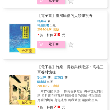
電子書
一則的記憶，直視當下面臨的急速變遷。 海港
帶來進出繁忙的船隻，也帶來了跨海謀生的澎
湖移民、夾藏舶來品回國兜售的船員、貿易不
忘順便酗酒的阿拉伯商人、自越南戰地前來休
【電子書】臺灣民俗的人類學視野
假玩樂的美軍，當然還有蓬勃的造船與拆船
林美容
著
業，一同見證港都的過往繁華；而落在鹽埕這
翰蘆圖書
出版
片土地，便長成了為風塵僕僕船員刮鬍的理髮
2014/09/04 出版
小店，充滿各式機具材料的五金行，販售南北
315
7
折
特價
元
貨近四十年的雜貨店，迎接各方旅人的旅社，
隱身商場與市場內的西服老裁縫與繡花鞋職
電子書
人。 每一個老店的厚實招牌，每一個刻劃皺紋
的臉龐，每一雙轉動螺絲起子、剪刀針線的巧
金石堂
手，都織就鹽埕的過去與現在。曾經站在摩登
時髦的前線，見證名流商旅來去，而今是安靜
佇立的舊巷，留下傳家技藝與勞動身影。當繁
【電子書】竹籬、長巷與麵疙瘩：高雄三
華走過，人潮散去，挖掘這些落在歷史縫隙裡
軍眷村憶往
的庶民生活，發現最平實動人的細節。 本書特
色 &bull;以圖文細膩呈現高雄老街區的人文風
劉治萍
著 、
廖正西
著
貌 &bull;深入採訪港都相關行業及歷史：遠洋
釀出版
出版
漁業、拆船業、五金業 &bull;描繪鹽埕在地老
2014/08/13 出版
店與職人匠師
一片竹籬的倒影 一條長巷的跫音 將半世紀的鄉
愁 片片砌在磚瓦裡 層層疊疊的隙縫 是踟躕歲
月裡的蜿蜒 毫無邊際 將我繫住 兩位出生高雄
金石堂
眷村的子弟，以及一位關心眷村的年輕女生，
210
7
折
特價
元
希望為逐漸消失的舊眷村，以及他們眷戀的往