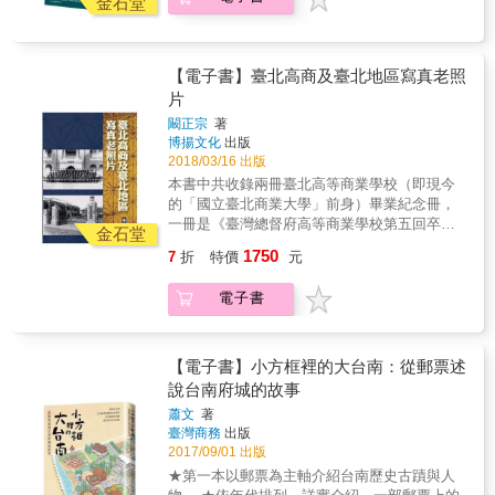
金石堂
多樣豐富的圖文闡述了台灣傳統農業的特色，
並演義了有機農業的遠景；以精細的插畫圖解
帶領讀者回顧台灣三寶&mdash;茶葉、砂糖、
樟腦的歷史地位及產業結構；以珍貴圖片引導
【電子書】臺北高商及臺北地區寫真老照
讀者進入時光隧道，親臨台灣漁業、礦業充滿
片
汗水及豐收喜悅的現場；以傳統工藝家展示的
闞正宗
著
精采作品，見證台灣多元文化的璀璨成就。
博揚文化
出版
「一看就懂 台灣博覽」，是一本台灣產業文明
2018/03/16 出版
的紀錄，也是台灣先民艱辛開墾的軌跡，是台
本書中共收錄兩冊臺北高等商業學校（即現今
灣人經濟文化的共同記憶，也是台灣人多元文
的「國立臺北商業大學」前身）畢業紀念冊，
化認同的結晶，這本書帶給讀者對台灣過往的
一冊是《臺灣總督府高等商業學校第五回卒業
了解，也對台灣現有的產業文化資產有更多的
金石堂
紀念帖1926》，一冊是《臺灣省立臺北商業學
珍惜。
1750
7
折
特價
元
校高商部第二屆畢業紀念像片帳》，前者是日
本帝國輝煌時期在殖民地臺灣所留下的厚重辦
電子書
學圖像資料，後者是光復初期物力維艱時代的
寫真印記，兩者併列，給人時空交錯之感。在
以上二書之外，另收錄數張老臺北古蹟建築歷
史照片。
【電子書】小方框裡的大台南：從郵票述
說台南府城的故事
蕭文
著
臺灣商務
出版
2017/09/01 出版
★第一本以郵票為主軸介紹台南歷史古蹟與人