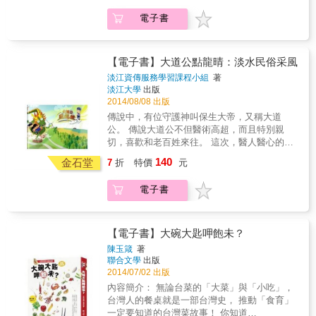
事，留下文字與圖像的紀錄。他們一邊以文字
電子書
記下過往的美好，一邊走遍臺灣各地眷村，以
文字或攝影、繪畫紀錄眷村的現今與過往。 本
書特色 ◎以圖片及文字呈現作者記憶中眷村的
各種樣貌，讓讀者認識眷村多面的吸引力
【電子書】大道公點龍晴：淡水民俗采風
淡江資傳服務學習課程小組
著
淡江大學
出版
2014/08/08 出版
傳說中，有位守護神叫保生大帝，又稱大道
公。 傳說大道公不但醫術高超，而且特別親
切，喜歡和老百姓來往。 這次，醫人醫心的大
道公，又將會救助誰呢？
140
金石堂
7
折
特價
元
電子書
【電子書】大碗大匙呷飽未？
陳玉箴
著
聯合文學
出版
2014/07/02 出版
內容簡介： 無論台菜的「大菜」與「小吃」，
台灣人的餐桌就是一部台灣史， 推動「食育」
一定要知道的台灣菜故事！ 你知道