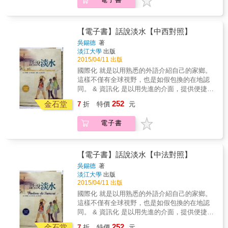
讓口譯變成是輕鬆快樂的學習， 特別以觀光導
覽方式，搭配豐富的地理景觀。讓學習輕鬆
化。 & 透過不斷的練，重複的演練， 讓每位讀
書皆可成為一位親切口譯員。
【電子書】話說淡水【中西對照】
吳錫德
著
淡江大學
出版
2015/04/11 出版
國際化 就是以用熟悉的外語介紹自己的家鄉。
這樣不僅有全球視野，也是如假包換的在地認
同。 & 資訊化 是以用先進的介面，提供便捷、
即時、易懂的學習管道。 & 未來化 就是加總國
252
金石堂
7
折
特價
元
際化與資訊化，厚實自身的實力， 就是提高就
業力，邁向高峰！ & 本書具備「三化」外，為
電子書
讓口譯變成是輕鬆快樂的學習， 特別以觀光導
覽方式，搭配豐富的地理景觀。讓學習輕鬆
化。 & 透過不斷的練，重複的演練， 讓每位讀
書皆可成為一位親切口譯員。
【電子書】話說淡水【中法對照】
吳錫德
著
淡江大學
出版
2015/04/11 出版
國際化 就是以用熟悉的外語介紹自己的家鄉。
這樣不僅有全球視野，也是如假包換的在地認
同。 & 資訊化 是以用先進的介面，提供便捷、
即時、易懂的學習管道。 & 未來化 就是加總國
252
金石堂
7
折
特價
元