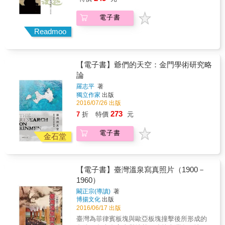
電子書
Readmoo
【電子書】爺們的天空：金門學術研究略
論
羅志平
著
獨立作家
出版
2016/07/26 出版
273
7
折
特價
元
電子書
金石堂
【電子書】臺灣溫泉寫真照片（1900－
1960）
闞正宗(導讀)
著
博揚文化
出版
2016/06/17 出版
臺灣為菲律賓板塊與歐亞板塊撞擊後所形成的