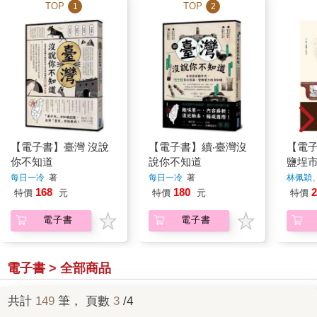
TOP
TOP
1
2
【電子書】臺灣 沒說
【電子書】續‧臺灣沒
【電
你不知道
說你不知道
鹽埕
每日一冷
著
每日一冷
著
林佩穎
168
180
2
特價
元
特價
元
特價
電子書
電子書
電子書 > 全部商品
共計
149
筆， 頁數
3
/4