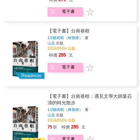
額懸掛在村長家廳堂牆面開始，或許就意味著
定&hellip;&hellip; ●一九七○年代，台灣的外銷
上抹去。 《紙上明治村2丁目》從醫院、學
在層層分化的國家系統裡，村長不只是個尋常
鳳梨罐頭更是世界占有率第一&hellip;&hellip; ●
校、中央和地方官廳、教堂佛寺到土木設施，
電子書
百姓，而是政府與庶民之間的重要中介者。──
糖，是台灣與國際接軌的歷史性作物，曾經為
帶領我們回到多年前的臺灣，一覽那些已經消
匾額與榮耀 ◆本書特色 ◎富實驗精神的民族誌
台灣賺進大筆外匯，現今留下了糖鐵、糖廠等
失、但曾經存在於這塊土地上的建築肖像，重
書寫，內容揉雜地方人情、鄉野故事及國家政
龐大的文化資產&hellip;&hellip; ●台灣是全球金
溫以前臺灣城鄉的莊嚴與典雅。 本書特色 一座
策存在痕跡的細緻觀察。 ◎文字清新簡潔，從
礦單位面積產量最高的地方之一&hellip;&hellip;
【電子書】台南巷框
座消失的臺灣經典建築身影躍然紙上，搭配近
在地鄉民的角度訴說今昔獅潭的流動與變化。
●小小的台灣，憑著精良的漁業技術，觸角不斷
兩百幅插畫家鄭培哲以明信片風格繪製的建築
1/2藝術蝦（林致維）
著
◎輔以多張全彩手繪流程圖，意象溫潤，樸實
向外伸展，如今已是全球六大「公海漁業國」
山岳
出版
物圖像，充滿手工感的人文氣氛與淡淡鄉愁。
呈現農村生計的豐富樣貌。
之一&hellip;&hellip; 台灣是個多元民族共同生
2018/05/04 出版
活過的地方，幾百年來，原住民、漢人、日本
285
特價
元
人、荷蘭人、西班牙人、法國人、東南亞各國
的移民都曾經在台灣歷史的舞台上賣力的演出
電子書
過。這個多元文化的特色，造就了台灣過往多
采多姿的產業文明。 在台灣的歷史上，農業、
Readmoo
林業、漁業、礦業、特色工藝都曾經有過輝煌
的篇章，在不同時代裡，台灣以叢爾小島卻能
在全球某些產業中獨領風騷。例如稻米、鳳
【電子書】台南巷框：遇見文學大師葉石
梨、樟腦、砂糖、茶葉、台灣都曾經是世界上
濤的時光散步
最重要的產地。鮪魚的漁獲量、虱目魚的養殖
技術也讓台灣在全球漁業市場舉足輕重。琉
1/2藝術蝦（林致維）
著
璃、竹籐、陶瓷等傳統工藝也讓台灣的多元文
山岳
出版
化展現出驚人的魅力及世界級的評價。 「一看
2018/05/04 出版
就懂 台灣博覽」這本書，從歷史發展、產業技
285
75
折
特價
元
術、民俗文化等各種角度，為讀者逐一揭露這
些曾經左右台灣社會的神秘面紗。 本書中，以
電子書