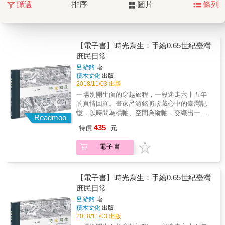
篩選
排序
圖片
條列
【電子書】時光寫生：手繪0.65世紀臺灣
庶民日常
呂游銘
著
積木文化
出版
2018/11/03 出版
一場別開生面的穿越旅程，一段迷走六十五年
的真情回顧。畫家呂游銘將珍藏心中的臺灣記
憶，以時間為橫軸、空間為縱軸，交織出一頁
Readmoo
頁手繪長河，細細道出臺灣戰後至今庶民日常
435
特價
元
中的醍醐味。 ．116公分超展開精繪拉頁全景
畫 ．旅美畫家呂游銘真情流露之作 ．內附時光
電子書
寫生藏書票 這是一本乍看單純，細看卻藏滿彩
蛋的繪本。呂游銘以「造境」式蒙太奇手法，
將來自全臺灣不同角落的奇特街景和建築，重
組於橫向畫面中，宛如《清明上河圖》，每一
【電子書】時光寫生：手繪0.65世紀臺灣
個人物的穿著與動作，都有其時代意義，反覆
庶民日常
讀來，畫中有話。 「臺車在輕便軌道上，越過
呂游銘
著
農地、溝渠，我心中既興奮又害怕。途經一座
積木文化
出版
簡易搭建的木橋，目瞪著橋下冷冽的青綠溪
2018/11/03 出版
水，心中混雜著刺激和恐怖的神祕感受，超過