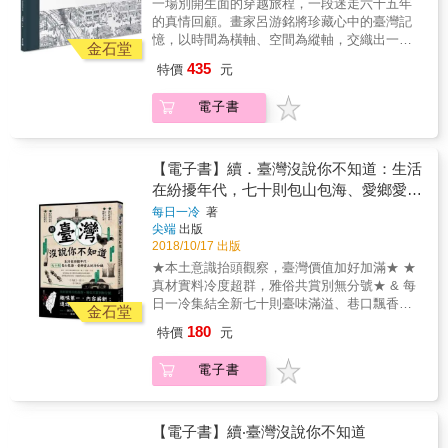
一場別開生面的穿越旅程，一段迷走六十五年
半世紀後竟仍歷歷在目，無法忘懷。這，算是
的真情回顧。畫家呂游銘將珍藏心中的臺灣記
我最早的旅行圖像記憶吧。」 畫家呂游銘於八
憶，以時間為橫軸、空間為縱軸，交織出一頁
零年代解嚴前夕的臺灣離開家鄉，三十年後再
金石堂
頁手繪長河，細細道出臺灣戰後至今庶民日常
回來時，現代化的臺北令他恍若南柯一夢，有
435
特價
元
中的醍醐味。 ．116公分超展開精繪拉頁全景
如穿越了時光隧才回到老家。奇幻感受使他想
畫 ．旅美畫家呂游銘真情流露之作 ．內附時光
要以畫筆記錄下記憶中的家鄉：「生命中前三
電子書
寫生藏書票 這是一本乍看單純，細看卻藏滿彩
十年在臺灣，後三十年在美國，現在我來到了
蛋的繪本。呂游銘以「造境」式蒙太奇手法，
中間點。」前半部無字、如無聲電影般的畫
將來自全臺灣不同角落的奇特街景和建築，重
面，讓讀者安靜地跟著白帽男孩從密西西比河
組於橫向畫面中，宛如《清明上河圖》，每一
【電子書】續．臺灣沒說你不知道：生活
的急流穿過漆黑洞穴，回到五、六零年代的臺
個人物的穿著與動作，都有其時代意義，反覆
在紛擾年代，七十則包山包海、愛鄉愛土
灣，最後經由臺南古厝的大門，豁然來到現下
讀來，畫中有話。 「臺車在輕便軌道上，越過
的臺北，看似亂序的跳接、拼接的街景，實則
的冷知識
每日一冷
著
農地、溝渠，我心中既興奮又害怕。途經一座
為畫家心中最真實的臺灣印象，描繪逝去時代
尖端
出版
簡易搭建的木橋，目瞪著橋下冷冽的青綠溪
的一幅幅時光寫生。 &
2018/10/17 出版
水，心中混雜著刺激和恐怖的神祕感受，超過
★本土意識抬頭觀察，臺灣價值加好加滿★ ★
半世紀後竟仍歷歷在目，無法忘懷。這，算是
真材實料冷度超群，雅俗共賞別無分號★ & 每
我最早的旅行圖像記憶吧。」 畫家呂游銘於八
日一冷集結全新七十則臺味滿溢、巷口飄香的
零年代解嚴前夕的臺灣離開家鄉，三十年後再
金石堂
島嶼蒐奇冷知識， 收錄翻遍課本找不到的史地
回來時，現代化的臺北令他恍若南柯一夢，有
180
特價
元
故事、整理阿公阿嬤老記憶的風俗事典、 分享
如穿越了時光隧才回到老家。奇幻感受使他想
知道這要幹什麼的生活趣聞、傳遞這塊土地一
要以畫筆記錄下記憶中的家鄉：「生命中前三
電子書
家人的族群文化。 誠摯地再次邀請舊雨新知、
十年在臺灣，後三十年在美國，現在我來到了
街頭巷尾踴躍前來注文比較！ & 收錄： ‧護家
中間點。」前半部無字、如無聲電影般的畫
盟不要看，你知道LGBT的朋友們也有專屬的月
面，讓讀者安靜地跟著白帽男孩從密西西比河
老嗎？ ‧全臺灣職等最高、管最寬的陰間公職人
【電子書】續‧臺灣沒說你不知道
的急流穿過漆黑洞穴，回到五、六零年代的臺
員是哪位？ ‧推廣拒菸「董氏基金會」的董氏並