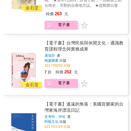
物。 ★依年代排列，詳實介紹，一部郵票上的
台南史，另類的台南地方誌。 ★從郵票出發，
金石堂
延伸南歷史古蹟與風情，集郵迷與台南迷必備
263
特價
元
書。 郵票是文物，它負載著社會資訊， 它的圖
案、名稱，都反映其時代背景。 郵票是一種具
電子書
有紀念性的物品， 郵票上的圖片，可能跟自己
有地緣關係， 珍藏在日記本內，也可能與寫信
的人有關， 並深藏在抽屜的深處，好好保管
著。 郵票，除了是人們寫信來往的必需品之
【電子書】台灣民俗與休閒文化：通識教
外，也深具其他意義。對某些人來說，郵票是
育課程理念與實務成果
一種蒐集品，就像蒐集瓶蓋或模型等物品一
邊瑞芬
著
樣，是值得長期收藏，甚至可以開個展覽，與
翰蘆圖書
出版
他人分享的一件事情。 這本書所要講的，是關
2017/06/30 出版
於「台南」的各種郵票上的回憶。郵票上的大
252
7
折
特價
元
天后宮與孔廟，抑或有名的地景，如安平古堡
跟赤崁樓；還有開放給民眾蓋章紀念的郵戳，
電子書
上頭有在台南貢獻殊偉的馬雅各與巴克禮。&
金石堂
這些人物與建築，不因時間流逝，一直存在於
歷史文獻，或消失在我們的生活之中，而是成
了郵票與郵戳，繼續與我們生活在台南這片土
【電子書】遙遠的角落：美國音樂家的台
地上。郵票與郵戳不僅紀念著他們，也傳承了
灣東海岸漂流日記
他們的意志，而我們也透過郵票，傳遞情感與
心意給我們周遭的人。 這本書將帶領我們，從
史考特．伊佐
著
郵票與郵戳去認識那些，曾生活在台南，我們
時報文化
出版
卻可能一直不甚熟悉的人、事、物，共同經歷
2017/01/24 出版