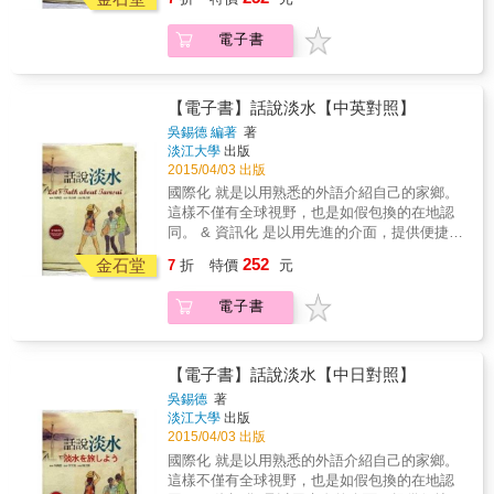
際化與資訊化，厚實自身的實力， 就是提高就
業力，邁向高峰！ & 本書具備「三化」外，為
電子書
讓口譯變成是輕鬆快樂的學習， 特別以觀光導
覽方式，搭配豐富的地理景觀。讓學習輕鬆
化。 & 透過不斷的練，重複的演練， 讓每位讀
書皆可成為一位親切口譯員。
【電子書】話說淡水【中英對照】
吳錫德 編著
著
淡江大學
出版
2015/04/03 出版
國際化 就是以用熟悉的外語介紹自己的家鄉。
這樣不僅有全球視野，也是如假包換的在地認
同。 & 資訊化 是以用先進的介面，提供便捷、
即時、易懂的學習管道。 & 未來化 就是加總國
252
金石堂
7
折
特價
元
際化與資訊化，厚實自身的實力， 就是提高就
業力，邁向高峰！ & 本書具備「三化」外，為
電子書
讓口譯變成是輕鬆快樂的學習， 特別以觀光導
覽方式，搭配豐富的地理景觀。讓學習輕鬆
化。 & 透過不斷的練，重複的演練， 讓每位讀
書皆可成為一位親切口譯員。
【電子書】話說淡水【中日對照】
吳錫德
著
淡江大學
出版
2015/04/03 出版
國際化 就是以用熟悉的外語介紹自己的家鄉。
這樣不僅有全球視野，也是如假包換的在地認