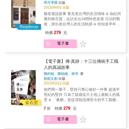
全台，以文字和攝影記錄下各個年代與造型的
馬可孛羅
出版
老房子。老房子存在的時代歷史引人好奇，而
2015/04/02 出版
作為老房子一部分的鐵窗花、木格柵、磨石子
聽老屋說故事 看見老台灣的生活情味 & 由紀州
地板、馬賽克磚牆等精緻繁複的建築元素，說
庵到林百貨，走訪全台24間特色老屋 日治到戰
的不僅是各年代的建築形制，更是一道道前人
後，拼出老台灣人的生活軌跡 & 你知道早年大
曾在此生活的軌跡。 & 他們發現，原來老房子
Readmoo
稻埕商家的產品也是街屋牌樓上的裝飾嗎？ 你
的美好溫度就藏在我們從未注意的細節裡。 &
279
特價
元
知道早在一根根不鏽鋼條以前，家家戶戶的陽
從台北最美的日式建築紀州庵、現存最古老的
台上都是櫻花、富士山等充滿手作感的窗花
西式百貨公司林百貨、戰後改建重生的台式長
電子書
嗎？ 只要數數牆上俗稱「花磚」的馬約利卡磚
屋三餘書店，以及那些曾是火車舊倉庫、廢棄
數量，就能判別當年屋主的財力？ & 如同人們
已久的小兒科診所等全台各地的老房子，兩位
藉由穿衣戴帽來妝點出亮麗的外表，許多的老
作者如老屋偵探般持續致力蒐集各種老房子中
房子也在當年的匠人巧思下呈現出截然不同的
【電子書】傳‧真跡：十三位傳統手工職
的美麗元素與背後的溫暖故事，帶領我們穿越
風情。 & 老屋顏，一個走訪全台觀察各地老房
人的真誠故事
時間長廊，感受古早人的庶民美學，看見舊時
子的兩人團隊，2013年起他們從台南出發踏遍
代的老屋容顏。 & 本書特色 & ★原來老房子要
陳鈞柏、陳柏翰、林羽
著
全台，以文字和攝影記錄下各個年代與造型的
這樣看，深度欣賞老屋匠人的藝心巧思！ ★聽
新銳文創
出版
老房子。老房子存在的時代歷史引人好奇，而
老房子說故事，全書收錄北中南24間知名老
2015/03/12 出版
作為老房子一部分的鐵窗花、木格柵、磨石子
屋！ ★由古到今圖文並茂，全台老屋美麗元素
他們用一輩子，堅持只專心做好一件事 超過半
地板、馬賽克磚牆等精緻繁複的建築元素，說
大蒐集！
世紀的堅持 只為了延續這片土地上最動人的風
的不僅是各年代的建築形制，更是一道道前人
景 & 「畫糖」是從清朝流傳至今的手工製糖技
曾在此生活的軌跡。 & 他們發現，原來老房子
金石堂
藝，在台灣更因為早年糖業的興盛，而興盛一
的美好溫度就藏在我們從未注意的細節裡。 &
279
7
折
特價
元
時。 你知道為何畫糖要在銅板上製作嗎？ 槺榔
從台北最美的日式建築紀州庵、現存最古老的
作的掃帚，為何又被稱為「天地掃」？ 台灣原
西式百貨公司林百貨、戰後改建重生的台式長
電子書
生桂竹製成的蒸籠，為何蒸出來的東西特別好
屋三餘書店，以及那些曾是火車舊倉庫、廢棄
吃？ 要用四隻鵝的好毛才能完成一支手工鵝毛
已久的小兒科診所等全台各地的老房子，兩位