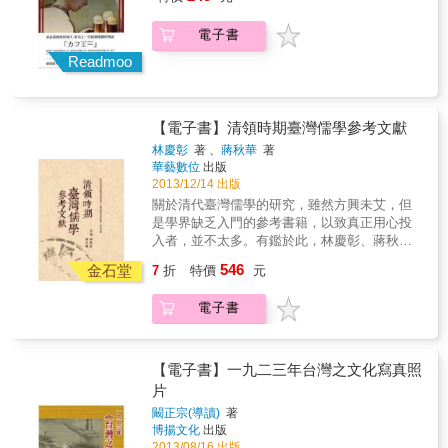
「澎湃」情感！
電子書
Readmoo
【電子書】清領時期臺灣儒學參考文獻
林慶彰
著 、
蔣秋華
著
華藝數位
出版
2013/12/14 出版
關於清代臺灣儒學的研究，雖然方興未艾，但
是學界缺乏入門的參考書籍，以致真正用心投
入者，並不太多。有鑑於此，林慶彰、蔣秋華
教授特別編纂本書，提供學界認識此一領域的
546
金石堂
7
折
特價
元
背景材料，希望出版之後，可以引發更多有志
趣者加入研究的行列。 & 本書所採擇之範疇，
電子書
為清康熙廿三年（1684）明鄭降清至光緒廿一
年（1895）臺灣割日，大約二百一十二年的期
間。內容分成上、下兩編：上編收錄清領時期
臺灣各種受儒學影響的制度討論，包括科舉、
【電子書】一九二三年台灣之文化寫真照
府縣儒學、孔子廟、書院、義學、社學、社會
片
教育、學規、藏書九項；下編收錄宦臺儒學家
闞正宗(導讀)
著
（陳璸、謝金鑾、鄭兼才、胡承珙、姚瑩、徐
博揚文化
出版
宗幹、林樹梅）和本土儒學家（章甫、鄭用
2013/08/16 出版