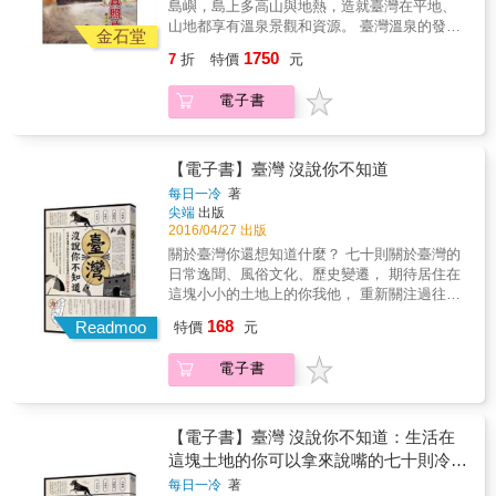
島嶼，島上多高山與地熱，造就臺灣在平地、
山地都享有溫泉景觀和資源。 臺灣溫泉的發掘
金石堂
與開發，最早可溯源至清代，極盛於日治時
1750
7
折
特價
元
期，戰後持續經營。 歷史最悠久的北投溫泉，
於1894年由德國硫磺商人Quely發現，並開設臺
電子書
灣第一家溫泉俱樂部；日治時期大規模開發，
全臺各地區的溫泉，亦在日治時期逐步被發
掘、建設。 本書主要收錄以溫泉開發介紹書冊
及照片為主，其中照片尤以日治時期北投溫泉
【電子書】臺灣 沒說你不知道
為大宗。 書冊之外，亦收錄諸多明信片、日治
每日一冷
著
時期臺灣各地溫泉風景相關圖片，遍覽臺灣溫
尖端
出版
泉開發的過程與景觀，輔以人文觀光的資料，
2016/04/27 出版
呈現臺灣溫泉的得天獨厚與人地交融。
關於臺灣你還想知道什麼？ 七十則關於臺灣的
日常逸聞、風俗文化、歷史變遷， 期待居住在
這塊小小的土地上的你我他， 重新關注過往視
而不見的趣味美好， 臺式生活好奇心再發現。
168
Readmoo
特價
元
日復一日， 當生活早已被型塑成例行公事，每
天印入眼簾的盡是重複光景， 你的好奇心是否
電子書
早已疲乏無力、昏昏欲睡？ 本書集結七十則歷
史故事、地理交通、藝文情報、生活日常的冷
知識， 透過發現過去不曾意識到的事物，迎頭
注入冷冽涼水，喚醒生活觀察之趣味。 冷知識
【電子書】臺灣 沒說你不知道：生活在
── 泛指看似無價值、無關痛癢，可能是陳舊細
這塊土地的你可以拿來說嘴的七十則冷知
瑣、也可以是繁雜須待整理的資訊情報或知
識
每日一冷
著
識。 它就藏在你我生活的縫隙間，等待你的發