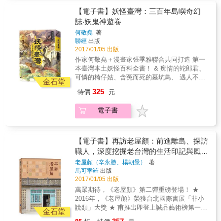
堯，花費3年構思、查找、編寫。 ‧從臺灣的大
花、馬賽克磁磚、水泥花磚、磨石子
航海時代、明鄭時代、清朝時代、到日本時
【電子書】妖怪臺灣：三百年島嶼奇幻
&hellip;&hellip;，早年曾是台灣民居最美的元素
代，橫跨321年。 ‧囊括西方人、漢人、日本人
誌‧妖鬼神遊卷
之一，可惜隨著老匠人的凋零與轉行，至今已
的文字記載，甚至包含原住民奇譚故事。 ‧分為
少有人可體會那份堅毅執著的職人手藝與精
何敬堯
著
「妖怪」、「鬼魅」、「神靈」三大類，共計
神。作者特別訪問了這群老屋背後的無名英
聯經
出版
229個形象鮮明、故事動人的臺灣特有妖鬼。 ‧
雄，試圖紀錄台灣珍貴的傳統工藝，探索更多
2017/01/05 出版
新銳漫畫家張季雅，投入一年心血，深入鑽
屬於這個城市與人的故事，也讓我們更接近那
作家何敬堯＋漫畫家張季雅聯合共同打造 第一
研，並融合臺灣島人文歷史風貌，以唯美畫風
個充滿鐵花窗與水泥花磚的建築年代！ 全台老
本臺灣本土妖怪百科全書！ & 痴情的蛇郎君、
呈現其中最知名的42個妖怪。 & 關於世界各地
房子熱烈相挺！ 離島老屋風情── ‧黃輝煌洋樓‧
可憐的椅仔姑、含冤而死的墓坑鳥、 遇人不淑
妖怪的記錄：歐洲有古斯塔夫‧斯威布的《古代
金石堂
陳景蘭洋樓‧陳清吉洋樓‧陳詩吟洋樓‧ ‧花宅聚落‧
的林投姐、呵呵笑的人面魚、愛打掃的金魅
最美的傳說》，這就是現今流傳古希臘神話妖
325
特價
元
乾益堂中藥行‧澎湖開拓館‧小島家 Brunch +
&hellip;&hellip; 229個妖鬼神＋42幅黑白插畫
怪傳說的通俗讀物《希臘神話故事》的蒐集
Backpacker‧ ‧芹壁聚落‧刺鳥咖啡書店 台灣特色
盡在《妖怪臺灣：三百年島嶼奇幻誌‧妖鬼神遊
者；日本有柳田國男《遠野物語》，桃山人的
電子書
老屋── ‧文魚走馬‧瓦豆光田‧萬華林宅‧辛志平與
卷》一覽無餘 本書特別收入全彩拉頁〈百妖出
《繪本百物語》，小泉八雲的《怪談》，日本
李克承故居‧姜阿新洋樓‧新興大旅社‧ ‧小艾人文
陣圖〉 & ‧獲獎無數的奇幻／歷史小說家何敬
當今所有的妖怪故事可以說都源流於此；中國
工坊‧書集喜室‧萊兒費可‧太平老街‧斗六行啟紀
堯，花費3年構思、查找、編寫。 ‧從臺灣的大
的《山海經》，筆記小說，聊齋故事，則成為
念館‧老屋町‧ ‧萬國戲院‧獄政博物館‧清木屋‧黎媽
航海時代、明鄭時代、清朝時代、到日本時
【電子書】再訪老屋顏：前進離島、探訪
現今中國文化裡的通俗怪譚。然而臺灣呢？從
的家‧十鼓仁糖文創園區‧ ‧同‧居 With Inn Hostel‧
代，橫跨321年。 ‧囊括西方人、漢人、日本人
職人，深度挖掘老台灣的生活印記與風華
以前到現在，從來沒有人以全面性、系譜性地
設治紀念館‧阿之寶‧
的文字記載，甚至包含原住民奇譚故事。 ‧分為
蒐集臺灣歷史典籍中出現過的妖怪、神魔與怪
保存
老屋顏（辛永勝、楊朝景）
著
「妖怪」、「鬼魅」、「神靈」三大類，共計
譚的紀錄。 & 作者何敬堯花費數年構思、查找
馬可孛羅
出版
229個形象鮮明、故事動人的臺灣特有妖鬼。 ‧
資料、最終編寫成《妖怪臺灣：三百年島嶼奇
2017/01/05 出版
新銳漫畫家張季雅，投入一年心血，深入鑽
幻誌‧妖鬼神遊卷》這本書。蒐羅臺灣從四百年
萬眾期待，《老屋顏》第二彈重磅登場！ ★
研，並融合臺灣島人文歷史風貌，以唯美畫風
前（1624年）到戰後（1945年），共計321年
2016年，《老屋顏》榮獲台北國際書展「非小
呈現其中最知名的42個妖怪。 & 關於世界各地
之間，從臺灣的大航海時代、明鄭時代、清朝
說類」大獎 ★ 甫推出即登上誠品藝術榜第一名
妖怪的記錄：歐洲有古斯塔夫‧斯威布的《古代
金石堂
時代、日本時代中，曾經有過西方人、漢人、
★ 2017年全新力作《再訪老屋顏》，發掘不一
最美的傳說》，這就是現今流傳古希臘神話妖