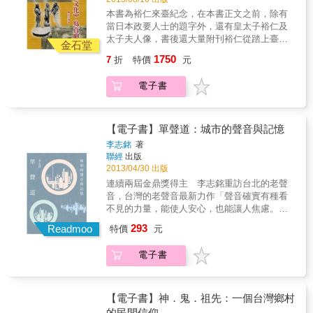
錫、鄭用鑒、施瓊芳、黃敬、吳子光、楊浚、
本書為裕仁來臺紀念，在本書正文之前，除有
施士洁）的著作選集，一共收錄十五位。相信
當日本政要人士的題字外，還有皇太子裕仁及
本書的刊印流傳，將激起研究臺灣儒學的風
太子夫人像，書後還大量附刊裕仁從踏上臺灣
潮。
金石堂
土地的第一天至離臺，所參觀地方的大量照
1750
7
折
特價
元
片，以及當時記者們的有關報導，巨細靡遺，
同時還有臺灣人「歡迎」裕仁時所發起的民俗
電子書
表演活動，是研究裕仁來臺一切行程的寶貴資
料。
【電子書】單聲道：城市的聲音與記憶
李志銘
著
聯經
出版
2013/04/30 出版
連續兩屆金鼎獎得主 李志銘重訪台北的老聲
音，台灣的老聲音最新力作「聲音確實有種看
不見的力量，能使人安心，也能讓人焦慮。」
有誰記得螢橋河畔「露天歌場」水岸歌聲？一
293
Readmoo
特價
元
曲〈月夜愁〉是否迄今卻仍歌詠著台北三線路
夜晚之迷人所在？至於那些城市深晚未歸人歌
電子書
唱「今天不回家」的迷離身影，亦深情見證北
投「那卡西」夜晚，流淌著比白天更多的浪
漫。金鼎獎得主李志銘，不僅爬梳台灣文化風
景，也書寫城市聲景，用不同角度喚醒台灣走
【電子書】神．鬼．祖先：一個台灣鄉村
過的豐富歲月。這部聚焦台北記憶與聲景之
的民間信仰