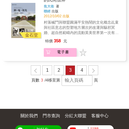
作，談城市印象也談聲音與地方的關連，城裡
焦大衛
著
城外的聲音記憶，耳熟能詳的樂曲，帶出台灣
聯經
出版
早期的地方縮影，另一方面也將城市自農村到
2012/10/02 出版
工業的快速發展，運輸工具日益便捷，南來北
村落械鬥與聯盟圓滿平安熱鬧的文化概念乩童
往的印記，藉由一些古調樂曲呈現。李志銘也
與社區意志的型塑地方層次的改運與驅邪冥
探詢城市生態的轉變，試圖喚醒城市擁有過的
婚、超自然範疇內的流動英美世界第一次有學
大自然印記，在書中回顧台灣音樂史上一個個
金石堂
者對台灣鄉村民間信仰進行全面而系統性的田
似曾相識的名字：舉凡日治時代鄧雨賢、江文
358
特價
元
野民族誌分析本書主要內容來自焦大衛（David
也，乃至戰後初期文夏、洪一峰、紀露霞與鳳
K. Jordan）1966-1968年間在台南縣西港鄉保
飛飛，並試圖以聲音景觀（Soundscape）解
電子書
安村（化名）所做的民族誌。這是英美世界第
讀，有如戰後台灣城市文化史，別有一番風
一次有學者對台灣鄉村民間信仰進行了全面而
味。眾聲喧嘩的二十一世紀，環境迫使人們聽
系統性的田野民族誌分析。本書由移民過程談
聞的聲響是如此過度地嘈雜不堪，那些隱蔽於
到家庭與村落的信仰組織，由村民的宇宙觀談
1
2
3
4
寂靜當中等待著人們去覺察的被隱藏的聲音，
到村民與各類超自然範疇間的互動，焦大衛並
充滿許多耐人尋味的故事。
提出了能有助於理解台灣漢人村落如何來面對
頁數
3
/4
移至第
頁
自然生態與社會變遷的調適模型。書中觸及的
許多主題（村落械鬥與聯盟、圓滿平安熱鬧等
文化概念、乩童與社區意志的型塑、地方層次
的改運與驅邪、冥婚、超自然範疇內的流動
等），在經驗與理論層次都具有開創性，對相
關研究領域影響深遠。本書附錄文章（1994）
關於我們
門市查詢
分紅大聯盟
客服中心
刊出焦大衛1990年代對當時台灣宗教與社會變
遷所提出的後續觀察，該論文將時間向度納入
考量，也有助於能更凸顯出焦大衛認為台灣民