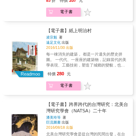
357
85
折
特價
元
日本人在文獻典籍上書寫過在臺灣的「妖
樣的離島老屋樣貌與歷史記憶，再次喚起台灣
怪傳說的通俗讀物《希臘神話故事》的蒐集
怪」、「神魔」、「異譚」等相關的文字記
人對老屋的珍視！ 聽離島老屋說故事， 深度挖
者；日本有柳田國男《遠野物語》，桃山人的
電子書
載，成為一個臺灣妖怪與怪談目錄。 & 本書目
掘截然不同的建築特色 老屋顏團隊再花一年時
《繪本百物語》，小泉八雲的《怪談》，日本
標讀者： 1. 對於臺灣妖怪與怪譚具有興趣的一
間跑遍全台灣，探索老屋的腳步也逐漸擴大至
當今所有的妖怪故事可以說都源流於此；中國
般民眾。 2. 有志創造出臺灣的奇幻世界觀的創
離島地區，走訪曾是軍事禁地的金門與馬祖，
的《山海經》，筆記小說，聊齋故事，則成為
作者可以當作參考書。 3. 適合十二歲以上的讀
以及旅行聖地澎湖，小鎮裡留下的僑匯洋樓、
【電子書】紙上明治村
現今中國文化裡的通俗怪譚。然而臺灣呢？從
者閱讀。 4. 研究臺灣風俗與歷史的研究者作為
閩南建築、芹壁聚落的石頭屋、就地取材的咾
以前到現在，從來沒有人以全面性、系譜性地
凌宗魁
著
參考書、目錄書。 5. 教育界可以拿來作為教材
咕石屋盡是故事。透過兩人獨到的觀察，引領
遠足文化
出版
蒐集臺灣歷史典籍中出現過的妖怪、神魔與怪
使用。
我們回味被時光遺忘的聚落，以另一種角度去
2016/11/30 出版
譚的紀錄。 & 作者何敬堯花費數年構思、查找
認識不同於台灣傳統民居的建築風情與人文歷
資料、最終編寫成《妖怪臺灣：三百年島嶼奇
每一棟消失的建築， 都是一片遺失的歷史拼
史。 尋訪30間特色老屋 感受最溫暖的台灣人情
幻誌‧妖鬼神遊卷》這本書。蒐羅臺灣從四百年
圖。 一代代、一座座的建築物，記錄當代的美
與生活記憶 從日式官宿、民居到戰後老公寓等
前（1624年）到戰後（1945年），共計321年
學表現、工藝技術，塑造了城鄉的變貌，也呈
30間逾半世紀的老房子，除了有新任經營者進
之間，從臺灣的大航海時代、明鄭時代、清朝
現人類的文明發展；是歷史的舞臺，也是時代
280
駐老空間的再利用案例，現今許多老屋仍是
Readmoo
特價
元
時代、日本時代中，曾經有過西方人、漢人、
的見證。 雖然每棟建築建立之初，都被期許堅
「家族進行式」，例如姜阿新洋樓、清木屋、
日本人在文獻典籍上書寫過在臺灣的「妖
固永恆立於大地，但建築材質有其極限，能夠
新興大旅社都已橫跨三世代，透過各家族後代
電子書
怪」、「神魔」、「異譚」等相關的文字記
千秋萬世留存的建築非常稀少。展示威權的房
介紹家宅中的每一塊磚瓦、侃侃而談當年家族
載，成為一個臺灣妖怪與怪談目錄。 & 本書目
子、崇神敬天的房子、擋風遮雨的房子、裝載
往事，彷彿領受一本珍藏多年的常民生活歷
標讀者： 1. 對於臺灣妖怪與怪譚具有興趣的一
記憶的房子&hellip;&hellip;建築不見了，到哪裡
史。 老屋背後的無名英雄──那些職人 鐵窗
般民眾。 2. 有志創造出臺灣的奇幻世界觀的創
去尋找？曾經的記憶和感情，在哪裡安身立
【電子書】跨界跨代的台灣研究：北美台
花、馬賽克磁磚、水泥花磚、磨石子
作者可以當作參考書。 3. 適合十二歲以上的讀
命？ 本書透過作者和繪者細膩的手眼，重現曾
灣研究學會（NATSA）二十年
&hellip;&hellip;，早年曾是台灣民居最美的元素
者閱讀。 4. 研究臺灣風俗與歷史的研究者作為
經存在於臺灣土地上各式經典建築鮮明的色彩
之一，可惜隨著老匠人的凋零與轉行，至今已
潘美玲等
著
參考書、目錄書。 5. 教育界可以拿來作為教材
和故事，從住宅、餐廳、戲院、百貨到各種公
巨流圖書
出版
少有人可體會那份堅毅執著的職人手藝與精
使用。
共設施，帶領我們回到一百多年前的臺灣，一
2016/08/18 出版
神。作者特別訪問了這群老屋背後的無名英
覽那些已經消失、但曾經存在於這塊土地上的
雄，試圖紀錄台灣珍貴的傳統工藝，探索更多
北美台灣研究學會是從台灣的民間出發，在台