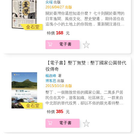
尖端
出版
現&hellip;&hellip; ‧夜間舉行的「送肉粽」儀
2016/04/27 出版
式，千萬別搶著要參加！ ‧為什麼台北北門是紅
關於臺灣你還想知道什麼？ 七十則關於臺灣的
通通的磚樓，跟其他門一點也不一樣？ ‧北故
日常逸聞、風俗文化、歷史變遷， 期待居住在
宮、南故宮，最早的故宮居然是在台中！ ‧不同
這塊小小的土地上的你我他， 重新關注過往視
色的鯖魚罐頭，難道是想戰南北？ ‧雲林縣裡居
金石堂
而不見的趣味美好， 臺式生活好奇心再發現。
然沒有雲林？ ‧24節氣的「清明」跟國定清明節
168
特價
元
日復一日， 當生活早已被型塑成例行公事，每
怎麼會差那麼多天？ ‧兩廳院富麗堂皇的五號出
天印入眼簾的盡是重複光景， 你的好奇心是否
口，你有走過嗎？ 本土味耍冷文藝復興運動，
電子書
早已疲乏無力、昏昏欲睡？ 本書集結七十則歷
MIT臺灣製造，不純砍頭！ 七十則「巷子內」
史故事、地理交通、藝文情報、生活日常的冷
冷知識認證，正港「臺客」即刻養成！ A cold
知識， 透過發現過去不曾意識到的事物，迎頭
a day, Keep knowledge on the way！
注入冷冽涼水，喚醒生活觀察之趣味。 冷知識
【電子書】墾丁無雙：墾丁國家公園替代
── 泛指看似無價值、無關痛癢，可能是陳舊細
役傳奇
瑣、也可以是繁雜須待整理的資訊情報或知
楊政峰
著
識。 它就藏在你我生活的縫隙間，等待你的發
博客思
出版
現&hellip;&hellip; ‧夜間舉行的「送肉粽」儀
2015/10/10 出版
式，千萬別搶著要參加！ ‧為什麼台北北門是紅
墾丁，一個難脫世俗的國家公園。二萬多戶居
通通的磚樓，跟其他門一點也不一樣？ ‧北故
民住在其中，遊客如織、社區林立。一群來自
宮、南故宮，最早的故宮居然是在台中！ ‧不同
中北部的替代役男，卻以不俗的眼光看待墾丁
色的鯖魚罐頭，難道是想戰南北？ ‧雲林縣裡居
金石堂
國家公園。他們把握每一個工作挑戰，每一種
然沒有雲林？ ‧24節氣的「清明」跟國定清明節
385
特價
元
生態驚奇，以及每一段難忘的情誼，一起寫下
怎麼會差那麼多天？ ‧兩廳院富麗堂皇的五號出
墾丁國家公園替代役傳奇。
口，你有走過嗎？ 本土味耍冷文藝復興運動，
電子書
MIT臺灣製造，不純砍頭！ 七十則「巷子內」
冷知識認證，正港「臺客」即刻養成！ A cold