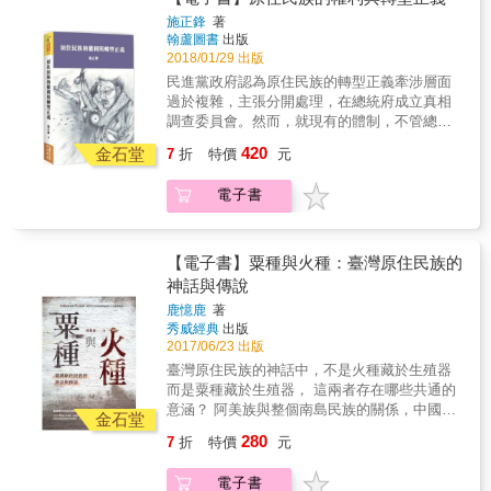
要及親密他者的矮人傳說，李博士則以史詩篇
施正鋒
著
章來呼應，藉現代詩創作敘述這段充滿神啟、
翰蘆圖書
出版
先知式的神話。全書內容，盡量減少史料推砌
2018/01/29 出版
與宏大敘述（grand narrative），而以人物、事
民進黨政府認為原住民族的轉型正義牽涉層面
件、場景的綿密交織來建構，使其兼具報導
過於複雜，主張分開處理，在總統府成立真相
性、文學性與可讀性，主題清晰又肌理豐美。
調查委員會。然而，就現有的體制，不管總統
&
設置任何委員會，位階上只是總統的諮詢機
420
金石堂
7
折
特價
元
構，在過去三十多年來，世界上總共四十多個
真相調查委員會，最大的教訓是「沒有調查權
電子書
就沒有真相」。如果沒有必要有調查權。那
麼，究竟設在總統府的這個委員會有何作用？
如今，小英政府除了要強化協調部會的「原基
法推動委員會」，還要在行政院成立小組調查
【電子書】粟種與火種：臺灣原住民族的
核廢料，就好像小孩子在夜市用紙做的網來撈
神話與傳說
金魚。只能說，無知的背後是傲慢，傲慢的背
鹿憶鹿
著
後是偏見。
秀威經典
出版
2017/06/23 出版
臺灣原住民族的神話中，不是火種藏於生殖器
而是粟種藏於生殖器， 這兩者存在哪些共通的
意涵？ 阿美族與整個南島民族的關係，中國南
金石堂
方的布朗族、德昂族與南島民族的關聯性又是
280
7
折
特價
元
如何？ & &sect;「作物」的起源與「火」的起
源，是世界各民族流傳最廣的文化起源神話。
電子書
&sect; & 「往昔本族中某人在天上界有一個朋