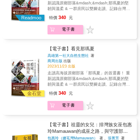
項工作讓他更深地認識pasisibutbut這首傳揚島
族群的自我認同，也在歷史中經歷了劇烈轉
／政治大學社會工作研究所教授浦忠成／東華
新認識原鄉部落&mdash;&mdash;那瑪夏的堅
返；然而，透過聖山與祖靈地的重建，以及傳
內外的古謠，理解布農族以這首沒有歌詞的詠
變。從村社主體的**「我群」意識，到清朝時在
大學民族事務與發展學系教授程廷Apyang Imiq
韌與溫柔 & 一群庶民以雙腳走讀、記錄台灣，
統祖靈信仰的形構與再現，平埔族群「漢化殆
歌傳達了對小米的崇愛與珍視，還意外遇見祭
漢人區隔下形成的「熟番／平埔」共同認同。
／作家賀照緹／導演廉兮／東華大學多元文化
用心和雙手詮釋台灣多元生活文化探查 從3952
盡」的歷史弔辭終將也會成為歷史。一種嶄新
340
事曆。曆板古舊，其上斑駁的圖紋勾起多年前
Readmoo
日治時期戶籍制度的建立，雖將熟番註記於戶
特價
元
教育碩博班副教授暨多元文化教育中心主任羅
公尺走向0公尺的挑戰， 從0攻上3952公尺的壯
的人地關係與「回部落」的想像，正在凱達格
他偶見「布農文字」的記憶。展覽結束後，王
籍，卻也加速了「去族群化」的進程。戰後，
素玫／臺灣大學人類學系副教授一起推薦（依
遊篇章！ & 2009年那場天地同悲的莫拉克風
蘭族人的打拚下，儼然浮現。★本書由「113年
威智加入文化部推動國家文化記憶庫計畫「布
更在單一的國族主義（我是中國人）教育下，
電子書
姓名筆畫排序）太魯閣語很常使用pusu，語譯
災， 奪走那瑪夏原民的生命、財產，讓人心痛
度新北市政府文化局地方文史工作出版計畫」
農族祭事曆原鄉的故事」團隊，二度走上關門
加上社會對「番」的歧視，使得族人對外產生
為「根」，物理形體的pusu qhuni指的是「樹
悲鳴&hellip;&hellip; 歷經十年重建， 始終堅守
補助
古道，行前偕同各路夥伴拜訪花蓮縣萬榮鄉馬
「祖籍福建」、「平埔族都已漢化」的混淆與
根」，抽象邏輯的pusu kari是「語言的本
家園的族人說：「好與壞都一定會度過」、
遠村、南投縣信義鄉地利村的布農族耆老，聆
汙名化認同。然而，族群的共同記憶並未消
意」，還有pusu gaya表示「文化的真諦」。
「跟對的人吃任何食物都是山珍美味！」 看！
【電子書】看見那瑪夏
聽他們所知的祭事曆，也前往臺灣大學人類學
亡。進入21世紀，在社會本土化與多元文化思
Yabung嘗試探討的 pusu kingal ruwan sapah就
佇立天地之間的那瑪夏人，如何展現堅韌又溫
高雄第一社大自然生態社
著
博物館與國立臺灣博物館的庫房親睹沉默了幾
潮的激勵下，西拉雅族重新拾起祖先的名字，
是「一個家庭裡面的根」。Yabung像一個挖土
柔的靈魂&hellip;&hellip; & 高雄第一社區大學
商周出版
出版
十年的祭事曆。一開始王威智關注的焦點是祭
從汙名中覺醒，堅定地朝向原住民身份邁進。
的payi，往自己家裡挖，文字愈挖愈坦露，明
自然生態社的師生，於二○一五年啟動「3952～
2023/11/23 出版
事曆裡的「繪文字」，這是日治時期以來關於
正義之光：從街頭抗爭到憲法法庭西拉雅族爭
明私人，卻帶來令人振奮的太魯閣族青年「共
0的生命大河&mdash;&mdash;高屏溪流域踏查
走讀高海拔原鄉部落「那瑪夏」的首選書！ 重
祭事曆的傳統討論課題之一。隨著拼湊局部且
取復名與復權的道路充滿艱辛。從1990年代
感」，私密卻又集體。最終只想知道，我們究
與書寫行動」計畫，陸續從出海口高雄端向上
新認識原鄉部落&mdash;&mdash;那瑪夏的堅
碎散的關於祭事曆的記載與描述，他漸漸將目
起，西拉雅人持續推動行政訴訟，挑戰國家在
竟為什麼長成這個樣子？──程廷Apyang Imiq
踏溯，走讀林園、大寮、大樹、旗山、杉林與
韌與溫柔 & 一群庶民以雙腳走讀、記錄台灣，
光轉向可能為祭事曆創造者的Laung
1950年代以行政命令剝奪族人原住民身份的歷
／台灣文學獎金典獎得獎作家看到雅雯的勇
甲仙，探訪各行政區人文歷史與自然資源。 &
用心和雙手詮釋台灣多元生活文化探查 從3952
Mangdavan與其時代。一個本來不需要書面紀
史失誤。這場長達十餘年的法律戰，最終在
氣，一個人遁入非原民的婚姻家庭世界，一個
340
二○二二年，在王春智老師的帶領下走訪、記錄
金石堂
特價
元
公尺走向0公尺的挑戰， 從0攻上3952公尺的壯
錄的口述傳統及其執行者，何以一夕之間殫精
2022年迎來歷史性的勝利：憲法法庭憲判字第
人投入太魯閣族人的現代議題，再帶著一群人
那瑪夏的傳說，用心與雙手編織這個原民行政
遊篇章！ & 2009年那場天地同悲的莫拉克風
竭慮創造「文字」？Laung Mangdavan可能遭
17號判決，明確肯認西拉雅族為「同屬臺灣南
互為激盪與實踐，絕對是因為寛容的愛及對族
區的歷史文化與現今生活樣貌，完成踏查那瑪
電子書
災， 奪走那瑪夏原民的生命、財產，讓人心痛
遇或預見了某種挑戰。英國史家湯恩比
島語系民族之其他臺灣原住民族」，國家必須
群的愛，鍥而不捨地希望尋找與社會對話的出
夏與楠梓仙溪源流的書寫，以及後續荖濃溪上
悲鳴&hellip;&hellip; 歷經十年重建， 始終堅守
（Arnold Joseph Toynbee）曾提出「挑戰與回
在三年內完成修法或立法，保障其族群權利。
口。而她的勇氣發聲將讓此愛永不止息。有幸
溯區域的規劃。 & 王春智老師心中美麗的期許
家園的族人說：「好與壞都一定會度過」、
應」之論，認為民族、文化、組織與運動都有
這項判決不僅是西拉雅族四百年抗爭的階段性
看到本書的出版，讓更多原住民世界的議題，
&mdash;&mdash; 「這八年來，踏查小組總在
「跟對的人吃任何食物都是山珍美味！」 看！
面對挑戰、陷入危機之時，回應挑戰的方式決
【電子書】祖靈的女兒：排灣族女巫包惠
成果，更是臺灣轉型正義道路上里程碑式的勝
漫漫現形。──余桂榕／延平鄉立圖書館館長
春天擬訂計畫，夏天採訪踏查，秋天整理書
佇立天地之間的那瑪夏人，如何展現堅韌又溫
定如何處理危機，而後者決定結果。湯恩比歸
利。它迫使國家重新面對殖民歷史遺留下的行
玲Mamauwan的成巫之路，與守護部落
Yabung．Haning，一個花蓮秀林鄉太魯閣族優
寫，冬天出刊發表。我們的努力就像來自玉山
柔的靈魂&hellip;&hellip; & 高雄第一社區大學
納了四種回應的方法：退回過去；對未來產生
政失誤和族群隔離，也為所有「未被法定」的
的療癒力量
秀的女孩，她與她的家族的成長歷程就是一部
峰頂融雪的涓滴細流，慢慢累積匯集，最大的
包惠玲（嬤芼灣Mamauwan）
著 、
張菁芳
著