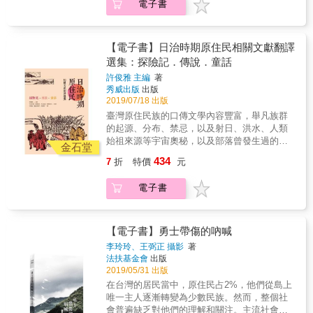
電子書
裡是一般平地人沒有「入山證」也不准進山的
參考資料， 本書可提供部落或學校延伸教學參
特別管制區。綠來到戒嚴狀態下的臺灣，過著
考資料。
隔牆有耳的生活，凡事都要小心翼翼。戒嚴時
期的臺灣與北部泰雅族人的生活是什麼樣貌？
【電子書】日治時期原住民相關文獻翻譯
在那個年代，「高砂族」因為莫須有的罪名而
選集：探險記．傳說．童話
坐牢者不在少數，更有樂信‧瓦旦等人被處決。
許俊雅 主編
著
瓦旦‧達拉（林昭明）在學校產生了「我們也要
秀威出版
出版
創造自己的文字，書寫自己文字的文章」的想
2019/07/18 出版
法，他參加「蓬萊民族自救鬥爭青年同盟」，
臺灣原住民族的口傳文學內容豐富，舉凡族群
卻因此被控「叛亂」，入獄十五年；兄弟林昭
的起源、分布、禁忌，以及射日、洪水、人類
光則被誣告與中國共產黨有關聯而入獄。日本
始祖來源等宇宙奧秘，以及部落曾發生過的真
學者菊池一隆自1976年起，十餘次走訪角板
金石堂
實事件，都涵蓋其中。日治時期有關原住民族
山，以日語親自訪談：和夫&綠、樂信‧瓦旦的
434
7
折
特價
元
的調查、採錄與研究，留下相當多珍貴的文獻
親族林昭明、林茂成與林昭光；以及二戰時期
史料，本書特別編譯其中六種代表性著作：中
的高砂義勇隊黃新輝與泰雅族傳教士黃榮泉。
電子書
島竹窩的〈生蕃地探險記〉、秋澤烏川的〈傳
本書分為兩輯：輯一是和夫與綠的訪談紀錄。
說的高砂族〉、川上沈思的〈臺灣蕃人的傳
兩人口述從跨國通信、戀愛、結婚到山地生活
說〉以及西岡英夫的〈生蕃童話〉、〈續生蕃
的細節；第二部分則以「白色恐怖」為中心，
童話〉以及〈海相關的生蕃童話〉。著作內容
【電子書】勇士帶傷的吶喊
對角板山泰雅族進行訪談，包括當時入獄的林
兼及鄒族、布農族、普悠瑪族、泰雅族、賽夏
昭明、林昭光，受難者家屬林茂成；也兼及參
李玲玲、王弼正 攝影
著
族、賽德克族、雅美族、阿美族、排灣族、阿
法扶基金會
出版
加高砂義勇隊出征的黃新輝與泰雅族傳教士黃
緱澤利先族等各族，許多故事充滿奇幻色彩，
2019/05/31 出版
榮泉等人。七則證言、大量照片，這是一段白
但也同時反映了原住民的風土民情，呈現原始
色恐怖時期的泰雅族口述史，這是關於那個年
在台灣的居民當中，原住民占2%，他們從島上
部落的獨特價值觀。
代，我們還不知道的事。
唯一主人逐漸轉變為少數民族。然而，整個社
會普遍缺乏對他們的理解和關注。主流社會以