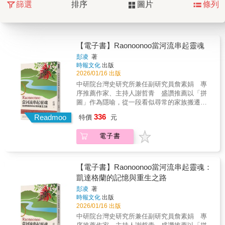
篩選
排序
圖片
條列
【電子書】Raonoonoo當河流串起靈魂
彭凌
著
時報文化
出版
2026/01/16 出版
中研院台灣史研究所兼任副研究員詹素娟 專
序推薦作家、主持人謝哲青 盛讚推薦以「拼
圖」作為隱喻，從一段看似尋常的家族搬遷記
憶出發，逐步揭開作者與臺北土地深層相連的
336
Readmoo
特價
元
祖源線索。童年在關渡平原的河畔密林抓蝦、
撿起白石的片刻，被重新理解為祖靈悄悄放入
電子書
掌心的第一堂課：記憶與歸屬並非抽象概念，
而是被土地、河岸與山林長久保存的生命訊
息。多年後，作者翻遍戶政資料，在外婆生母
的戶籍欄看見「熟」字，彷彿聽見時光回音，
【電子書】Raonoonoo當河流串起靈魂：
從此踏上追尋之路，試圖重新聚合一段被遺忘
凱達格蘭的記憶與重生之路
百年的家族與族群史。書中核心信念是：身分
彭凌
著
是記憶的容器，而「名字」是呼喚祖靈的線
時報文化
出版
索。作者循著名字，找回凱達格蘭族珍稀的存
2026/01/16 出版
世婚約書、家族土目章等關鍵證物，使祖靈不
中研院台灣史研究所兼任副研究員詹素娟 專
再只是文獻裡的字，而是曾在山林奔跑、在河