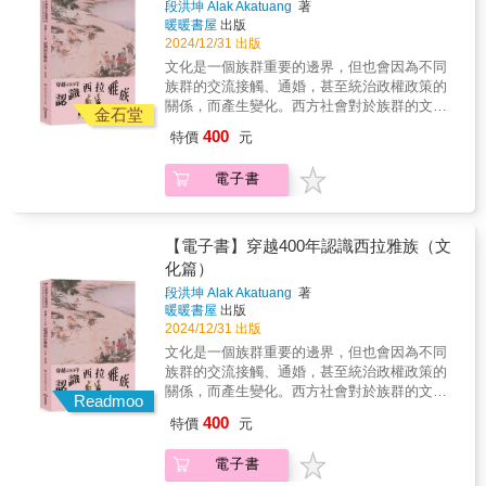
的河流與山嶺之名，祖靈便回應，城市的深層
段洪坤 Alak Akatuang
著
條時間的河這是一部穿越殖民與遺忘的歷史之
脈動亦得以復活。這不僅是個人尋根書寫，更
暖暖書屋
出版
書以圖像與敘事重構臺灣的文化根源也是一場
是一盞照亮城市原住民記憶與歸屬的微光。
2024/12/31 出版
追尋「我們從何而來」的深刻旅程深入臺南學
文化是一個族群重要的邊界，但也會因為不同
基石，重寫殖民史中失落的西拉雅篇章城市的
族群的交流接觸、通婚，甚至統治政權政策的
發展與歷史的書寫，往往由握有文字權力的一
關係，而產生變化。西方社會對於族群的文化
方主導。臺南，作為臺灣歷史的起點，不僅是
金石堂
接觸，定義為「涵化」或「濡化」；漢民族以
漢人拓墾的古都，更是南島語族群最早居住與
400
特價
元
外的族群接受漢文化的過程，常被稱為「漢
活動的領域。然而，在四百年殖民史的敘事洪
化」。平埔族群甚或西拉雅族，長期以來都背
流中，真正立足於此的族群——西拉雅族，其
電子書
負著「漢化過深」汙名而被質疑能否取得國家
歷史身影卻長期被主流文字所遮蔽。段洪坤秉
法制下的原住民身分。所以，談到族群文化，
持「在地書寫、親近田野」的核心理念，透過
西拉雅族總是被用放大鏡來檢視是否有所謂
歷史學、語言學與考古學的多重視角，專注於
「傳統文化」。西拉雅族是臺灣文字歷史上第
【電子書】穿越400年認識西拉雅族（文
梳理西拉雅族群四百年來的歷史變遷與族群命
一個被記錄、被看見的原住民族，不管是漢人
化篇）
運，特別聚焦於臺南平原上的四大社群：新港
或荷蘭人，甚至19世紀來到臺灣的宣教士、冒
社（Sinckan）、蕭壠社（Soulangh）、麻豆社
段洪坤 Alak Akatuang
著
險家，對西拉雅族的人文風貌多所描述，反而
（Mattau）、目加溜灣社（Baccloangh），不
暖暖書屋
出版
是日治時期的日本學者興趣缺缺，頂多只在傳
僅回溯歷史，更是對殖民脈絡下受壓迫者的命
2024/12/31 出版
統祀壺信仰上有所著墨，其他文化面貌的調查
運深刻的回應。千年與四百：在文字歷史之外
文化是一個族群重要的邊界，但也會因為不同
文字幾乎付諸闕如，戰後更不用說，1990年代
尋找根源許多歷史論述慣以四百年來界定臺灣
族群的交流接觸、通婚，甚至統治政權政策的
臺灣興起一波「平埔研究」浪潮，但不久「平
史，忽略了原住民口傳與考古文物的千年痕
關係，而產生變化。西方社會對於族群的文化
埔研究」被視為學術雞肋，慢慢被學界忽視。
Readmoo
跡。本書回溯史前時代，透過考古學家對蔦松
接觸，定義為「涵化」或「濡化」；漢民族以
但是2000年後，西拉雅族裔的學者及地方文化
400
特價
元
文化的發現，連結了西拉雅族舊社遺址。無論
外的族群接受漢文化的過程，常被稱為「漢
工作者，從自己的族群視角，努力口訪耆老、
是新市的社內遺址、麻豆的前班遺址，其出土
化」。平埔族群甚或西拉雅族，長期以來都背
重建文化過程中，慢慢找到這片土地上的西拉
電子書
文物都證明了西拉雅族群與蔦松文化在年代與
負著「漢化過深」汙名而被質疑能否取得國家
雅人文化足跡。本書分成八個章節，分別從西
文化內涵上的連貫性。這項開創性的考古對