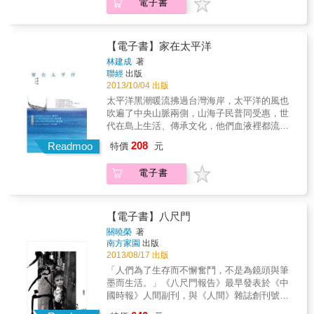
電子書
【電子書】家在太平洋
林建成
著
聯經
出版
2013/10/04 出版
太平洋黑潮暖流拂過台灣海岸，太平洋的風也
吹遍了中央山脈兩側，山海子民普同受惠，世
代在島上生活、傳承文化，他們血液裡都流動
同樣的血緣因子。太平洋就如同他們千百年來
208
Readmoo
特價
元
的生命之水……＊ 本書版稅捐贈馬偕台東分院
籌募後山醫療圓夢工程基金
電子書
【電子書】八尺門
關曉榮
著
南方家園
出版
2013/08/17 出版
「人們為了生存而不懈奮鬥，不是為鏡頭與筆
墨而生活。」《八尺門報告》最早發表於《中
國時報》人間副刊，與《人間》雜誌創刊號連
載五期，當時是一九八五年底。此報告發表時