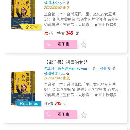
自然生態社的師生，於二○一五年啟動「3952～
白日夢式的憧憬；自我封閉，以神秘經驗處理
原住民族群打開了復權的大門。然而，復名復
臺灣原住民族被殖民的歷史創傷圖鑑……這本
橡樹林文化
出版
期待是有天能為高屏溪注入一些生命活水。
0的生命大河&mdash;&mdash;高屏溪流域踏查
挑戰帶來的衝擊；直視危機，試著將之化為有
權的道路尚未走完，面對中央政府後續推出的
2023/09/02 出版
書記錄著一位成功進入主流社會的原住民女
「高屏溪加上流域中兩大主要溪流荖濃溪與楠
與書寫行動」計畫，陸續從出海口高雄端向上
利未來發展的元素。那麼，祭司Laung
專法草案中潛藏的權利分化和資源限制，西拉
孩，嘗試回到部落自己的根，尋找屬於原住民
梓仙溪的族群歷史、古道舊路、文化史蹟、地
全台第一本！台灣原民「巫」文化的女巫傳
踏溯，走讀林園、大寮、大樹、旗山、杉林與
Mangdavan遇到什麼挑戰？一八八七年，「集
雅族仍需持續奮力，爭取完整的民族地位。
社會工作者自己的知識生成之路。──王增勇／
質地形、傳統技藝、產業、美食與自然生態
記！ 部落的靈療師‧祭儀文化的守護者 百年巫
甲仙，探訪各行政區人文歷史與自然資源。 &
集水尾道」（即關門古道）開通，這是清帝國
《穿越400年：認識西拉雅族（歷史篇）》是作
政治大學社會工作研究所教授
等，都可規劃為一日或二日行的旅遊地圖。」
術傳統與祖靈信仰，太珍貴！ ★書中收錄多張
二○二二年，在王春智老師的帶領下走訪、記錄
金石堂
最後一條「撫番道路」，為「牡丹社事件」後
者投身西拉雅族文史運動二十年來的心血結
& 【本書特色】 1. 全新認識高海拔原鄉行政區
難得一見全彩照片，一窺排灣族女巫及祭儀全
那瑪夏的傳說，用心與雙手編織這個原民行政
清帝國面對國際挑戰的回應之一。這條橫貫道
345
晶，以嚴謹的學術態度，揭示被文字隱匿卻充
75
折
特價
元
&mdash;那瑪夏的堅韌與溫柔！ 2. 看見公民社
貌★ ★要成為女巫，需要有特殊的能力和身
區的歷史文化與現今生活樣貌，完成踏查那瑪
經過Qanituan，未收「撫番」之功，反而可能
滿韌性與尊嚴的族群歷史。展讀此書，就是走
會學習力&mdash;&mdash;高雄第一社大自然
分？還是有心就能學會？ ★女巫究竟是怪力亂
夏與楠梓仙溪源流的書寫，以及後續荖濃溪上
成為丹大溪流域的「挑戰」，從而觸發布農祭
進這段活生生的歷史現場，感受西拉雅族如何
電子書
生態社師生以雙腳走讀、記錄台灣，用心和雙
神？還是鞏固、療癒部落的中心支柱？ ★該用
溯區域的規劃。 & 王春智老師心中美麗的期許
司Laung Mangdavan的戒心。身為一名祭司，
在夾縫全力生存，如何無畏失語力拚重獲自我
手詮釋台灣多元生活文化探查。 3. 遇見原鄉的
理性來研究這股超自然力量？或是終究得臣服
&mdash;&mdash; 「這八年來，踏查小組總在
Laung Mangdavan深知傳統文化的核心在於他
的歷程。
新生命&mdash;&mdash;地處偏遠、遭受風災
其中？ & 「沒有巫師，頭目怎麼保護族人？」
春天擬訂計畫，夏天採訪踏查，秋天整理書
所維繫的祭儀，外力進入令他擔心傳統崩壞。
惡水肆虐的那瑪夏，歷經十年重建與自主發展
台東縣達仁鄉的土坂部落，保留了排灣族最傳
【電子書】祖靈的女兒
寫，冬天出刊發表。我們的努力就像來自玉山
面對可能的挑戰，他選擇「直視危機，試著將
後，創造並保護許多原民文化與生態特色。 &
統的文化，但他們已逾半世紀沒有立新女巫。
峰頂融雪的涓滴細流，慢慢累積匯集，最大的
包惠玲（嬤芼灣Mamauwan）
著 、
張菁芳
著
之化為有利未來發展的元素。」設法將無形的
嬤芼灣自從小時候目睹父親溺水身亡，便發現
橡樹林文化
出版
期待是有天能為高屏溪注入一些生命活水。
口述傳統化作有形的書面紀錄，是他回應的方
自己具有容易感知及接收夢兆的靈媒體質。而
2023/09/02 出版
「高屏溪加上流域中兩大主要溪流荖濃溪與楠
式。發前人所未發，祭事曆誕生。幾乎可以斷
二〇〇七年達仁鄉公所破天荒地開辦了全台第
梓仙溪的族群歷史、古道舊路、文化史蹟、地
全台第一本！台灣原民「巫」文化的女巫傳
言，Laung Mangdavan動用了一己所能動用的
一屆「女巫培訓班」，讓她開始了這條漫長的
質地形、傳統技藝、產業、美食與自然生態
記！ 部落的靈療師‧祭儀文化的守護者 百年巫
智慧、創意，以及勇氣。牡丹社事件後，清帝
習巫之路&hellip;&hellip; & 「時代變遷下，族
等，都可規劃為一日或二日行的旅遊地圖。」
術傳統與祖靈信仰，太珍貴！ ★書中收錄多張
國修築了不少「撫番道路」，經過許多部落，
人如何努力維續傳統？」 療癒往者與生者的招
& 【本書特色】 1. 全新認識高海拔原鄉行政區
難得一見全彩照片，一窺排灣族女巫及祭儀全
似乎僅有Laung Mangdavan對外力可能引發的
345
魂儀式、祈求作物豐收的小米收穫祭，以及五
Readmoo
特價
元
&mdash;那瑪夏的堅韌與溫柔！ 2. 看見公民社
貌★ ★要成為女巫，需要有特殊的能力和身
文化危機作出積極的回應。無論預見什麼，
年一度的排灣族大事──五年祭，都是排灣族原
會學習力&mdash;&mdash;高雄第一社大自然
分？還是有心就能學會？ ★女巫究竟是怪力亂
Laung Mangdavan必然是不凡的智者。本書原
生文化的體現。外來宗教與傳統的碰撞、部落
電子書
生態社師生以雙腳走讀、記錄台灣，用心和雙
神？還是鞏固、療癒部落的中心支柱？ ★該用
題「iși-lu-lusɁan（布農繪曆／祭事曆）——看
的群體意識差距、儀式面臨的斷層危機等等，
手詮釋台灣多元生活文化探查。 3. 遇見原鄉的
理性來研究這股超自然力量？或是終究得臣服
不見的符號／文字系統及其消殞」，以祭事曆
頭目、首席女巫及族人彼此幫助，共同祈求祖
新生命&mdash;&mdash;地處偏遠、遭受風災
其中？ & 「沒有巫師，頭目怎麼保護族人？」
的源流與去向，及布農族的小米、信仰、神話
靈庇蔭，並奮力維護、實踐歲時祭儀。 & 「習