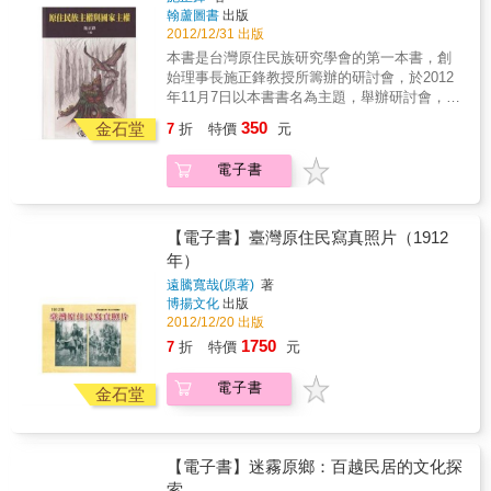
顛覆敵對的滿清所謂的歷史與供詞，精心講述
翰蘆圖書
出版
精彩絕倫的冒險旅程！
金娘的故事。兩百多年前，台灣天地會首領林
2012/12/31 出版
爽文號召十萬民兵反清抗稅，曾經是台灣最大
本書是台灣原住民族研究學會的第一本書，創
族群的西拉雅族大頭目、大尪姨金娘帶領部落
始理事長施正鋒教授所籌辦的研討會，於2012
聯軍參與起義。「金娘」從此成為史上首位領
年11月7日以本書書名為主題，舉辦研討會，並
導反清卻被後人遺忘的女義士。天賦異稟的金
由翰蘆圖書負責出版事宜，日後將陸續推出系
350
娘，從小習醫為人治病，又無師自通傳承先祖
金石堂
7
折
特價
元
列論文集。1980年代，台灣原住民族展開了權
的作戰法術，更擁有悲天憫人的高尚情操。於
利保障運動，以三大目標的具體訴求，呼應了
是在族人的擁戴下，率領跨部落的勇士們，加
電子書
認同權、土地權、自治權；1994年，台灣進行
入天地會陣營，與林爽文一起統帥大軍。她全
第二次修憲，在認同權方面已有具體成果，並
力營救被擄為妓的西拉雅少女，希望有朝一日
正名為「原住民」，不過，在土地權與自治權
能讓族人擺脫異族極權統治的剝削與凌虐……
方面，台灣的原住民族仍未獲得更具體的成
【電子書】臺灣原住民寫真照片（1912
金娘不僅僅是西拉雅族的傳奇，更是台灣史上
果。原住民族主權、國家主權，這兩者為本書
年）
不容遺忘的女英雄。就讓我們跟著她的征戰足
論述重心，主要針對美國、澳洲、紐西蘭、日
跡，穿越時空到兩百年多前的台灣，展開一趟
遠騰寬哉(原著)
著
本、拉丁美洲原住民族主權運動發展的介紹與
博揚文化
出版
精彩絕倫的冒險旅程！
分析，並試圖理解各國原住民族對於主權的論
2012/12/20 出版
述，同時進行原住民主權觀的建構。
1750
7
折
特價
元
電子書
金石堂
【電子書】迷霧原鄉：百越民居的文化探
索