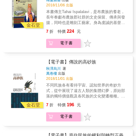
翰蘆圖書
出版
迷惘與信心。 & 老、中、青三代在族語及文化
2018/11/06 出版
復振薪傳中所扮演的不同角色功能，有合力，
本書傳主Tahai Ispalalavi，是布農族的耆老，
有焦慮，也有折衝。 & 環境巨大衝擊下，人口
長年奉獻布農族郡社群的文史保留、傳承與發
數寡少的族群，面臨強勢布農化及漢化壓力，
揚，同時也是雕刻工藝家。身為虔誠的基督
其展現的策略與韌性。 & 除父權男性，女性在
金石堂
徒，Tahai Ispalalavi奉獻許多心力在地方事
族群語言文化復振中的特殊角色與功能，其微
224
7
折
特價
元
物，擔任過武陵部落的村長與6屆鄉民代表，而
妙心理及傑出表現。 & 在沉浸式族語的學校教
對於文化復振的工作，他始終堅守崗位。 對布
育與家庭教育配合下，拉阿魯哇幼苗正成長茁
電子書
農族人而言，Tahai Ispalalavi所做的貢獻，宛
壯，族語薪傳已獲得初步成效。 & 拉阿魯哇族
如大山大樹，形象高聳而堅定，他所發揮的感
是台灣原住民中，唯一以貝殼為神的族群！ &
染力，他所鼓舞的熱情與理想，也開始產生影
本書作者李友煌博士於高雄市原民會部落大學
響力量。本書作者洪宏，即在Tahai Ispalalavi
【電子書】傳說的高砂族
任教期間，有機會接觸到僅存於高雄市的拉阿
所奠基的文化基礎上，循著Tahai Ispalalavi高
魯哇族(Hla&rsquo;alua)，感受其爭取正名與復
秋澤烏川
著
大的文化身影，以「達海專案」出發，深入挖
萬卷樓
出版
振文化的苦心與艱難而興起採訪報導之心念，
掘Tahai Ispalalavi過去30年來所滋養出的文化
2018/11/01 出版
以一年半時間深入部落，大量訪談、觀察、田
傳承果實，並從中努力去開發傳承文化工作上
調，配合平面及影音文獻搜集，採取報導文學
不同民族各有看待宇宙、認知世界的奇妙方
的更多可能性。
的方式，以本書向山上的朋友──人數單薄而堅
式，從中展現了遠古人類的集體幻夢，原始部
持追尋與復振族群文化的勇氣致敬。 & 此外，
落的獨特價值觀及各民族的文化變遷種種。當
本書並嘗試從文獻資料及耆老訪談中，勾勒出
代文學、動漫、繪本、電影、遊戲等一波波嶄
196
金石堂
7
折
特價
元
拉阿魯哇族在漢人開山採樟入侵傳統領域下，
新的文創動力，無不自此出。這些故事不再虛
與客家人相遇的過程，這場族群遭遇，開啟了
無縹緲，一趟奇妙之旅就鋪展在我們眼前。
電子書
日後拉阿魯哇族復振靈魂人物游仁貴的身世；
而在日治時期皇民化運動「宗教改革」下被迫
放棄貝神信仰及聖貝消失的事件，也都以類小
說的筆法重現。 & 最後，做為拉阿魯哇族最重
【電子書】原住民族的權利與轉型正義