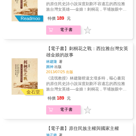
監分子的「原權會」，不僅提倡「部落主
徑。本書收錄大量攝影圖像以及當時作者紀錄
的原住民史詩小說深度刻劃不容遺忘的西拉雅
義」，並跨越族群、城鄉，爭取原住民的身分
文字，包括一九九六和二○一一年重返八尺門之
族台灣女英雄──金娘！刺桐花，平埔族眼中守
地位、自我認同、國家族群與文化政策等訴
心得與後記。本書特色＊繼台灣報導攝影重要
護家園的神樹，金娘，一個被遺忘的西拉雅族
189
求。 然而將近三十年過去了，原住民社會運動
Readmoo
特價
元
代表作《尊嚴與屈辱．國境邊陲．蘭嶼1987》
台灣女英雄。在林爽文抗清行動中，頭戴火紅
發展至今，成果有增編原住民保留地、成立行
後，睽違多年作品。＊收錄一百八十五張攝影
刺桐花上戰場的金娘， 是如何統領三萬大軍？
政院原住民（族）委員會、憲法增修條款、原
電子書
照，橫跨近三十年，另收錄已絕版之《八尺門
如何施法作戰？如何救亡圖存？連橫在台灣通
住民電視台成立等，以及各原住民族正名、身
手札》＊附錄包含一九九六年以及二○一一年重
史裡說：「金娘，下淡水番婦也，習符咒，能
分、母語、就業、經濟立法保障等，但原住民
回八尺門隨筆、後記。
治病，大田信之，軍中咸呼仙姑，爽文亦封為
在台灣社會的極端弱勢與困境真的有獲得改
柱國夫人。」林建隆根據這兩行字，再參照渺
【電子書】刺桐花之戰：西拉雅台灣女英
善？關曉榮決定重回八尺門，希望透過紀錄在
如星火的鄉野傳說，發揮文學乩童似的想像，
雄金娘的故事
時間容顏裡所顯示的意義，看見都會原住民的
顛覆敵對的滿清所謂的歷史與供詞，精心講述
變遷與困境，讓社會大眾正視、關注都會原住
林建隆
著
金娘的故事。兩百多年前，台灣天地會首領林
圓神
出版
民生存及生活空間等議題，進而從原住民政
爽文號召十萬民兵反清抗稅，曾經是台灣最大
2013/07/25 出版
策、土地、經濟、社會、文化與教育等根本的
族群的西拉雅族大頭目、大尪姨金娘帶領部落
社會構造，去思索並尋求解決問題之有效途
《流氓教授》林建隆暌違文壇多時，嘔心書寫
聯軍參與起義。「金娘」從此成為史上首位領
徑。本書收錄大量攝影圖像以及當時作者紀錄
的原住民史詩小說深度刻劃不容遺忘的西拉雅
導反清卻被後人遺忘的女義士。天賦異稟的金
文字，包括一九九六和二○一一年重返八尺門之
族台灣女英雄──金娘！刺桐花，平埔族眼中守
娘，從小習醫為人治病，又無師自通傳承先祖
金石堂
心得與後記。本書特色＊繼台灣報導攝影重要
護家園的神樹，金娘，一個被遺忘的西拉雅族
的作戰法術，更擁有悲天憫人的高尚情操。於
189
特價
元
代表作《尊嚴與屈辱．國境邊陲．蘭嶼1987》
台灣女英雄。在林爽文抗清行動中，頭戴火紅
是在族人的擁戴下，率領跨部落的勇士們，加
後，睽違多年作品。＊收錄一百八十五張攝影
刺桐花上戰場的金娘， 是如何統領三萬大軍？
入天地會陣營，與林爽文一起統帥大軍。她全
電子書
照，橫跨近三十年，另收錄已絕版之《八尺門
如何施法作戰？如何救亡圖存？連橫在台灣通
力營救被擄為妓的西拉雅少女，希望有朝一日
手札》＊附錄包含一九九六年以及二○一一年重
史裡說：「金娘，下淡水番婦也，習符咒，能
能讓族人擺脫異族極權統治的剝削與凌虐……
回八尺門隨筆、後記。
治病，大田信之，軍中咸呼仙姑，爽文亦封為
金娘不僅僅是西拉雅族的傳奇，更是台灣史上
柱國夫人。」林建隆根據這兩行字，再參照渺
【電子書】原住民族主權與國家主權
不容遺忘的女英雄。就讓我們跟著她的征戰足
如星火的鄉野傳說，發揮文學乩童似的想像，
跡，穿越時空到兩百年多前的台灣，展開一趟
施正鋒
著