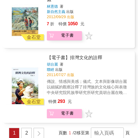
林憲德
著
新自然主義
出版
2012/09/29 出版
1050
7
折
特價
元
電子書
金石堂
【電子書】排灣文化的詮釋
胡台麗
著
聯經
出版
2011/07/27 出版
傳說、情感與美感；儀式、文本與影像胡台麗
以細膩的觀察詮釋了排灣族的文化核心與表徵
中央研究院民族學研究所研究員胡台麗在晚近
文化人類學的理論與方法思辨中，以特殊的田
293
金石堂
特價
元
野敏感度與感性觸角，對台灣排灣族文化作出
有別於以往的探索與詮釋。本書細緻地描述、
電子書
分析田野實例，顯現排灣族重要的文化表徵例
如百步蛇、熊鷹、鼻笛等與排灣傳說中情感元
素的關聯。作者並發現「哀思」是排灣族高度
認知的情感與美感，是排灣文化的核心概念。
1
2
頁數
1
/2
移至第
頁
此書還從排灣巫師的祭儀經語、祭歌等，探討