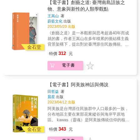
惡水肆虐的那瑪夏，歷經十年重建與自主發展
台東縣達仁鄉的土坂部落，保留了排灣族最傳
等傳統文化為兩大主題，交錯探索，旨在描述
【電子書】創藝之道: 臺灣南島語族之
巫者有心，祖靈才能浥注更多。」 嬤芼灣牢記
後，創造並保護許多原民文化與生態特色。 &
統的文化，但他們已逾半世紀沒有立新女巫。
此一器物的「開創／局限」、「傳承／斷裂」
物、意象與新性的人類學觀點
這段話。要讓祖靈、部落、族人、在外打拼的
嬤芼灣自從小時候目睹父親溺水身亡，便發現
等雙重特性。幾經修訂，最終改題「看不見的
部落年輕人，對這塊土地有更進一步的認同和
王嵩山
著
自己具有容易感知及接收夢兆的靈媒體質。而
文字」，實為向一名勇於回應與行動的布農祭
蔚藍文化
出版
共識，她還有很長的路要走，但已經在路上
二〇〇七年達仁鄉公所破天荒地開辦了全台第
司致以誠摯的敬意。
2023/05/20 出版
了。 &
一屆「女巫培訓班」，讓她開始了這條漫長的
《創藝之道》是一本觀察與思考超過40年而成
習巫之路&hellip;&hellip; & 「時代變遷下，族
就的書，作者王嵩山在多年積累的後結構主義
人如何努力維續傳統？」 療癒往者與生者的招
背景架構下，提出對於臺灣原住民族傳統、知
魂儀式、祈求作物豐收的小米收穫祭，以及五
金石堂
識底蘊之「社會形成」如何成為其多樣多元藝
年一度的排灣族大事──五年祭，都是排灣族原
312
特價
元
術表現基礎依據之宏大論述，洋溢著企圖、熱
生文化的體現。外來宗教與傳統的碰撞、部落
情與功力。雖然原住民社會變遷非常快速，文
的群體意識差距、儀式面臨的斷層危機等等，
電子書
化流失、社會解組的情形屢見不鮮，但是臺灣
頭目、首席女巫及族人彼此幫助，共同祈求祖
南島語族藝術的藝術形式，體現包容性、多樣
靈庇蔭，並奮力維護、實踐歲時祭儀。 & 「習
性、韌性、可持續性的生命力。在部落、都會
巫者有心，祖靈才能浥注更多。」 嬤芼灣牢記
新社區、世界南島社群、博物館與文化展演場
【電子書】阿美族神話與傳說
這段話。要讓祖靈、部落、族人、在外打拼的
域，藝術創造日漸蓬勃，各個族群以獨特的方
部落年輕人，對這塊土地有更進一步的認同和
田哲益
著
式，詮釋人、自然與文化共構的世界。在自然
晨星
出版
共識，她還有很長的路要走，但已經在路上
與文化遺產消逝的人類世，原住民族藝術提供
2023/04/12 出版
了。 &
洞察原住民社會文化的視野。本書採用人類學
阿美族是台灣原住民族群中人口最多的一族，
的比較觀點，揭露南島語族創藝之道的根基：
分布地區主要在東部花東縱谷與海岸平原地
人與事物之起源以及歷史事件的敘事、人觀、
區。 kawas（靈魂）是阿美族傳統信仰的核
祖靈、系譜關聯、物與自然知識、空間組織。
心，相信萬物有靈，口傳的創世神話，有女
343
描述臺灣南島藝術及其產地，詮釋部落生活與
金石堂
特價
元
神、石頭、樹木、果實、植物等古老傳說，非
社會力動態變化所造成的影響，理解自成一格
常多元而豐富，皆是珍貴採錄的口傳文學。 而
的藝術形式與創作者和社會文化體系的關係，