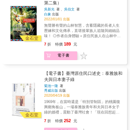
力，完成這一套經典作品，代表台灣在艱困的
完整詮釋及承傳， 學習他人文化的同時千萬不
第二集）
大觀》和《台灣物產大觀》精美的原版照片，
環境中奮鬥不懈的精神，有如一顆閃亮的鑽
要丟棄自己的根！ 以原住民族人的自我認同、
呈現了前所未有的視覺效果。有關過去台灣人
吳新光
著 、
吳伯文
著
石，永遠福星高照。 文/作者徐宗懋 & 《台灣
自信於傳統文化價值， 並戮力於族群語言和文
生活和習俗的影像則是民國49年（1960年）薛
白象
出版
近水部落》 本書以日本的台灣原住民權威森丑
化的詮釋和傳承為根本， 進而期許和其他多元
培德牧師所拍攝的經典照片，每一張都是由原
2022/01/01 出版
之助的圖像原作為底本，透過高端的上色技術
族群的相互欣賞，彼此相攜前行。 本書以鄒族
底片沖洗出來，並且進行精美的數位上色，展
無聲勝有聲的山林智慧，含蓄隱藏的長者人生
賦予新的生命。本畫冊介紹靠近海洋和湖泊的
阿里山達邦村「達德安部落」的實際地理環境
現了動人的往日情懷。 總之，在技術工藝層
歷練和文化傳承，直堪後輩族人追隨與細細品
原住民部落，主要集中在阿美族、達悟族和邵
為背景， 並以原住民族語、文化及山林間現實
面，台灣沒有任何一本出版物像《閃耀台灣》
味！ ◎作者自身體驗＋原住民族人在山林中的
族，書中以豐富多彩的照片表現他們和海洋以
生活為主要內涵； 用擬人化的童話故事，將傳
金石堂
做出如此大的財力，動用如此多的人力，以及
真實奇遇，100%的「原」汁「原」味。 ◎描
即湖泊的生活關係，其中達悟族捕獲飛魚的圖
統文化輕鬆自然的帶入， 融摻甚多已鮮少使用
189
7
折
特價
元
付出如此深的心力，只為了留下一套值得代代
述累積的傳統生活智慧，記述對大自然真誠敬
像紀錄，更是珍貴的歷史文獻。
或幾近消失的深層族語， 其中的山林知識及各
相傳的台灣之寶。 《閃耀台灣》製作完成於台
重的深厚文化內涵。 ◎隱喻和故事，引人深思
類蜂種之認識， 皆係甚為寶貴之族語及文化的
電子書
灣疫情最嚴重的兩年，很多人不能正常上學上
的智慧，等待我們慢慢地品嚐、吸收、豁然頓
參考資料， 本書可提供部落或學校延伸教學參
班，收入和生活都受到影響。然而，就在此時
悟和自在發想。 「自我認同」是為一種自我界
考資料。
此刻，我們做出最大的投資，投入最大的心
定， 時下原住民新生代因大環境之變遷而導致
力，完成這一套經典作品，代表台灣在艱困的
認知失調， 唯有族人始能作自屬文化及語言的
【電子書】臺灣原住民口述史：泰雅族和
環境中奮鬥不懈的精神，有如一顆閃亮的鑽
完整詮釋及承傳， 學習他人文化的同時千萬不
夫與日本妻子綠
石，永遠福星高照。 文/作者徐宗懋 & 《台灣
要丟棄自己的根！ 以原住民族人的自我認同、
菊池一隆
著
山鄉原民》 本畫冊以日本的台灣原住民權威森
自信於傳統文化價值， 並戮力於族群語言和文
秀威出版
出版
丑之助的圖像原作為底本，圖像反映的山區景
化的詮釋和傳承為根本， 進而期許和其他多元
2020/04/19 出版
觀與原住民生活狀態，本書主要集中在山區原
族群的相互欣賞，彼此相攜前行。 本書以鄒族
1969年，在當時還是「特別管制區」的桃園復
住民部落的人文風情，包括泰雅族、卑南、布
阿里山達邦村「達德安部落」的實際地理環境
興鄉角板山，一場泰雅族青年和夫與日本女子
農、排灣等部落，著重介紹這些部落在山區的
為背景， 並以原住民族語、文化及山林間現實
綠的婚禮，震動了臺灣社會！「現在回想起
生存方式，包括信仰、生產以及日常生活習俗
生活為主要內涵； 用擬人化的童話故事，將傳
金石堂
來，還是感到有些不寒而慄的。剛結婚的時
等，內容豐富，為十分珍貴的文獻和美學資
統文化輕鬆自然的帶入， 融摻甚多已鮮少使用
252
7
折
特價
元
候，真是一個恐怖的時代啊。」──綠來自日本
料。
或幾近消失的深層族語， 其中的山林知識及各
的綠不顧反對，毅然嫁入桃園角板山，當時那
類蜂種之認識， 皆係甚為寶貴之族語及文化的