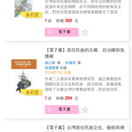
台灣原住民族的傳統生活，與生活所繫的自然
資源向來息息相關，在不同階段裡的政策及文
化，對於自然資源與永續發展都產生了很深的
金石堂
影響。以台灣原住民族自然資源做為主軸的本
350
7
折
特價
元
書，整合了學術理論與田野經驗，討論範圍擴
及生命、文化、財產及自決等四權，帶領讀者
電子書
思考，如何借重原住民族的智慧來重新調整資
源運用的模式。本書針對法律規範與傳統權力
之間的思辨，有非常深入的論述，在宏觀角度
的視野上，觀察政策及實務的權衡關係，也有
【電子書】原住民族的主權、自治權與漁
非常務實和直接的分析，頗能釐清資源運用的
獲權
根源問題，進而省思永續發展的影響與價值。
施正鋒
著 、
吳珮瑛
著
翰蘆圖書
出版
2014/07/31 出版
作者二人都具有農業經濟背景。施正鋒教授長
期關注多元文化和民族、政治領域，吳珮瑛教
授除了任教台灣大學農經學系，對於原住民族
金石堂
相關議題也有深入研究。本書為其二人相關文
294
7
折
特價
元
章的合集。全書主要以主權作為基礎架構，探
討加拿大、紐西蘭、澳洲、臺灣原住民族的主
電子書
權、自治權與漁獲權問題，討論範圍擴及行
政、立法、司法等不同面向，並附有相關國際
規約、法律、以及宣言，幫助讀者釐清主權脈
絡下的因果關係。1980年代起，受到國際原住
【電子書】台灣原住民族文化、藝術與傳
民族運動的影響，台灣原住民族展開權利保障