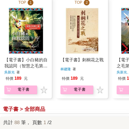
TOP
TOP
1
2
【電子書】小白豬的自
【電子書】刺桐花之戰
【電
我認同（智慧之毛第二
之毛
林建隆
著
集）
吳新光
著
吳新光
189
189
1
特價
元
特價
元
特價
電子書
電子書
電子書 > 全部商品
共計
88
筆， 頁數
1
/2