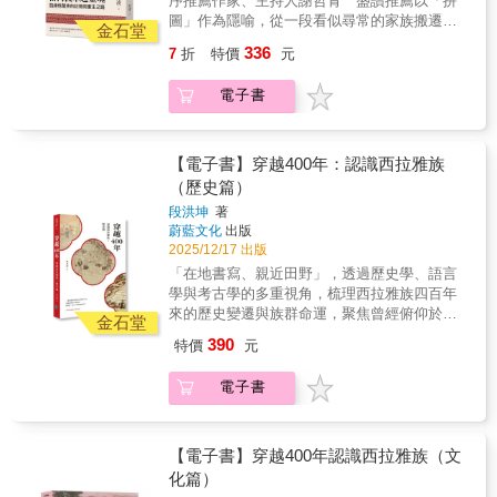
序推薦作家、主持人謝哲青 盛讚推薦以「拼
海泛舟、在部落生活的鮮活人群。全書亦以
圖」作為隱喻，從一段看似尋常的家族搬遷記
「場景」為記憶舞臺，嘗試重建臺灣首都生活
金石堂
憶出發，逐步揭開作者與臺北土地深層相連的
圈中城市原住民的生活面貌：外交、貿易、狩
336
7
折
特價
元
祖源線索。童年在關渡平原的河畔密林抓蝦、
獵、耕作、釀酒、染布、歌唱與祭儀，以及愛
撿起白石的片刻，被重新理解為祖靈悄悄放入
恨情仇如何與地景變遷交織。作者帶讀者回到
電子書
掌心的第一堂課：記憶與歸屬並非抽象概念，
百年前北臺灣，凝視河道被截直、草地化為跑
而是被土地、河岸與山林長久保存的生命訊
道、河泥成為磚塊，見證臺北在現代化洪流中
息。多年後，作者翻遍戶政資料，在外婆生母
反覆改名、遺忘，又被再次想起。書名所引的
的戶籍欄看見「熟」字，彷彿聽見時光回音，
【電子書】穿越400年：認識西拉雅族
「Raonoonoo（串珠）」象徵把散落的碎片串
從此踏上追尋之路，試圖重新聚合一段被遺忘
（歷史篇）
連成完整記憶：當我們停留、聚集、呼喚原本
百年的家族與族群史。書中核心信念是：身分
的河流與山嶺之名，祖靈便回應，城市的深層
段洪坤
著
是記憶的容器，而「名字」是呼喚祖靈的線
脈動亦得以復活。這不僅是個人尋根書寫，更
蔚藍文化
出版
索。作者循著名字，找回凱達格蘭族珍稀的存
是一盞照亮城市原住民記憶與歸屬的微光。
2025/12/17 出版
世婚約書、家族土目章等關鍵證物，使祖靈不
「在地書寫、親近田野」，透過歷史學、語言
再只是文獻裡的字，而是曾在山林奔跑、在河
學與考古學的多重視角，梳理西拉雅族四百年
海泛舟、在部落生活的鮮活人群。全書亦以
來的歷史變遷與族群命運，聚焦曾經俯仰於臺
「場景」為記憶舞臺，嘗試重建臺灣首都生活
金石堂
南平原的新港（Sinckan）、蕭壠
圈中城市原住民的生活面貌：外交、貿易、狩
390
特價
元
（Soulangh）、麻豆（Mattau）、目加溜灣
獵、耕作、釀酒、染布、歌唱與祭儀，以及愛
（Baccloangh）等四大社群，段洪坤Alak
恨情仇如何與地景變遷交織。作者帶讀者回到
電子書
Akatuang將長年的累積與研究，提煉成《穿越
百年前北臺灣，凝視河道被截直、草地化為跑
400年：認識西拉雅族（歷史篇）》，不僅是對
道、河泥成為磚塊，見證臺北在現代化洪流中
歷史的回溯，更對殖民脈絡下受壓迫者的命運
反覆改名、遺忘，又被再次想起。書名所引的
深刻的回應。看見臺灣的文明記憶西拉雅，是
【電子書】穿越400年認識西拉雅族（文
「Raonoonoo（串珠）」象徵把散落的碎片串
四百年前這片土地原初的名字他們的語言、信
化篇）
連成完整記憶：當我們停留、聚集、呼喚原本
仰與故事在荷蘭檔案與祖靈祭場間，延續成一