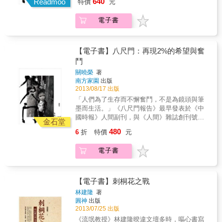
640
Readmoo
特價
元
以〈百分之二的希望與掙扎──八尺門阿美族生
活報告〉為題。這個標題緣起於台灣少數民族
電子書
各族群在二戰後至今，其總人口數大約佔全台
人口總數的百分之二，「百分之二的希望與掙
扎」或能突顯少數民族在台灣社會的極端弱勢
與困境。幾乎在《八尺門報告》發表同時期，
【電子書】八尺門：再現2%的希望與奮
為了維護和保障自己的權益，台灣原住民掀起
鬥
了一波波自覺性的社會運動，並於1984年成立
關曉榮
著
了「台灣原住民（族）權利促進會」，爭取原
南方家園
出版
住民的自主地位。這個以原住民知識青年為中
2013/08/17 出版
監分子的「原權會」，不僅提倡「部落主
「人們為了生存而不懈奮鬥，不是為鏡頭與筆
義」，並跨越族群、城鄉，爭取原住民的身分
墨而生活。」《八尺門報告》最早發表於《中
地位、自我認同、國家族群與文化政策等訴
國時報》人間副刊，與《人間》雜誌創刊號連
求。 然而將近三十年過去了，原住民社會運動
金石堂
載五期，當時是一九八五年底。此報告發表時
發展至今，成果有增編原住民保留地、成立行
480
6
折
特價
元
以〈百分之二的希望與掙扎──八尺門阿美族生
政院原住民（族）委員會、憲法增修條款、原
活報告〉為題。這個標題緣起於台灣少數民族
住民電視台成立等，以及各原住民族正名、身
電子書
各族群在二戰後至今，其總人口數大約佔全台
分、母語、就業、經濟立法保障等，但原住民
人口總數的百分之二，「百分之二的希望與掙
在台灣社會的極端弱勢與困境真的有獲得改
扎」或能突顯少數民族在台灣社會的極端弱勢
善？關曉榮決定重回八尺門，希望透過紀錄在
與困境。幾乎在《八尺門報告》發表同時期，
【電子書】刺桐花之戰
時間容顏裡所顯示的意義，看見都會原住民的
為了維護和保障自己的權益，台灣原住民掀起
變遷與困境，讓社會大眾正視、關注都會原住
林建隆
著
了一波波自覺性的社會運動，並於1984年成立
圓神
出版
民生存及生活空間等議題，進而從原住民政
了「台灣原住民（族）權利促進會」，爭取原
2013/07/25 出版
策、土地、經濟、社會、文化與教育等根本的
住民的自主地位。這個以原住民知識青年為中
社會構造，去思索並尋求解決問題之有效途
《流氓教授》林建隆暌違文壇多時，嘔心書寫