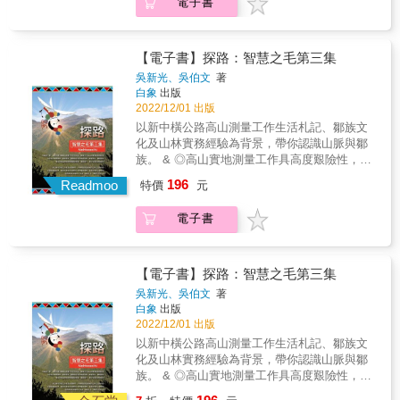
電子書
其中一首傳衍已久的起源之歌，也描述阿美族
區辨日常思維與藝術思考如何製作日常物與標
的祖先一路從貓公山遷徙而下的發祥想像與創
誌物，通過紀錄影像製作文化記憶，從想像與
生源起。無論是超自然神話或英雄傳說，上古
象徵面向理解物、意象與新性。◆「這是一本
時代由族群集體創造並流傳下來如此豐厚的故
【電子書】探路：智慧之毛第三集
觀察思考與積累超過40年而成就的書，我何等
事，更為一代代的阿美族人帶來文化啟示。 本
吳新光、吳伯文
著
榮幸可以親自見證王嵩山教授逐步地從1970年
書廣泛搜羅阿美族的各種神話與傳說故事，有
白象
出版
代熱血的靑靑子衿人類學學生，卓然成為如今
系統歸納分類每則口傳故事，及其構成的背景
2022/12/01 出版
著作等身卓越學者的歷程......這本書巧妙地運
因素與演變過程，並解析故事的深層文化意
以新中橫公路高山測量工作生活札記、鄒族文
用八個章節，帶領我們從古典人類學理論注重
涵，對阿美族社會的親族、部落、經濟、宗
化及山林實務經驗為背景，帶你認識山脈與鄒
『社會如何維繫其自身』切入，藉由臺灣南島
教、社會等制度，以及族群的原始社會、傳統
族。 & ◎高山實地測量工作具高度艱險性，本
語族對於造型、視覺、表演、工藝等議題，深
風俗與思想體系，提供更周詳、更深層的思考
書披露真實的山林生活與情感，瞭解如何應對
入藝術藴含的社會與文化的意象、價値、眞確
196
面向。 本書特色 1.適合作為原住民各族的鄉土
Readmoo
特價
元
大自然萬象雜陳、各謀生機的山野叢林。 & ◎
性（authenticity）、文化新性（cultural
文化教材輔助，可促進原住民文化保存與傳
本書有屬彌足珍貴的山林及文化實紀，可補足
newness）以及社會力（social agency），不
承，整合資源，促使原住民部落歷史重建、文
電子書
制式教材在自然生態及動物保育上的缺漏，更
僅回應了上述博物館與源出社群關係、研究與
化藝術及語言復振，有系統發揚原住民族的文
可深化非原住民讀者朋友對原住民族文化的認
展示的方式等問題，更進一步帶領我們進入南
化。 2.阿美族群分布在台灣東部花東縱谷及海
識。 & ◎台灣高山層巒疊嶂、險峻奇峰，擇取
島文化的創造與藝術領域，從形式、溝通與美
岸山脈地區，也是台灣原住民人口第一大族
路徑常為崎嶇褶皺、斷崖崩地、纏結雜林，唯
感經驗探索南島語族的韌性與生命力。」——
【電子書】探路：智慧之毛第三集
群，阿美族神話與傳說新版的增修，可提供更
有身歷其境始能撥揭詭祕驚豔、儀態萬千、美
王長華（國立臺灣史前文化博物館館長）
吳新光、吳伯文
著
為多元面向的文化史料與族群故事。 3.每一則
少女般的神祕面紗。 & 艱辛之高山測量生活札
白象
出版
神話傳說故事，作者皆作分析與說明，使故事
記，採「回憶錄」方式記述呈現， 期能拋磚引
2022/12/01 出版
的意義明朗易解。並對於同類型式的神話傳說
玉，有志一同的參與，因「您我的小故事，必
以新中橫公路高山測量工作生活札記、鄒族文
故事會作比較之研究，使故事內涵更明白易
將是未來歷史的結環及滋養」， 成為能掌握自
化及山林實務經驗為背景，帶你認識山脈與鄒
懂。化藝術及語言復振，有系統發揚原住民族
己命運，逢凶化吉，優遊大地的子民！ & 本書
族。 & ◎高山實地測量工作具高度艱險性，本
的文化。 &
又精選鄒族族人極少使用、幾近消失的族語，
書披露真實的山林生活與情感，瞭解如何應對