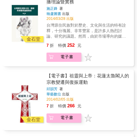
播理論暨實務
運動，以正名、還我土地、以及自治權為三大
施正鋒
著
目標，其中關於原住民族自主的論述，足使社
翰蘆圖書
出版
會大眾重新思考族群與國家的互動模式。
2014/03/28 出版
台灣原住民族對於歷史、文化與生活的特有詮
釋，十分瑰麗、非常豐富，是許多人熱烈討
論、研究的議題。然而，由於市場導向的媒體
金石堂
空間和文化霸權的侵略，往往使得台灣原住民
252
7
折
特價
元
族的許多議題不斷被消音，很難有相對等的自
主性發言空間，而且常在主流媒體的報導裡被
電子書
邊緣化。因此，關於「台灣原住民族文化、藝
術與傳播理論暨實務」，本書是一個開端，分
別從電影、文學、植物、藝術、語言、觀光、
儀式等不同的領域，探索台灣原住民族傳播權
【電子書】祖靈與上帝：花蓮太魯閣人的
的發展脈絡，期能建構出原住民族自主的論
宗教變遷與復振運動
述，跳脫單一媒體的線性模式，重拾文化上的
邱韻芳
著
「詮釋權」，並建立台灣原住民族自我認同的
華藝數位
出版
深層價值。本書從許多個案研究，深入分析不
2014/02/05 出版
同面向的深層問題，諸多的宏觀角度，探討與
266
7
折
特價
元
原住民生活與生存息息相關的議題，深刻、細
膩，各文精彩好讀，均流露出令人印象深刻的
電子書
文化關心與生活關懷。
金石堂