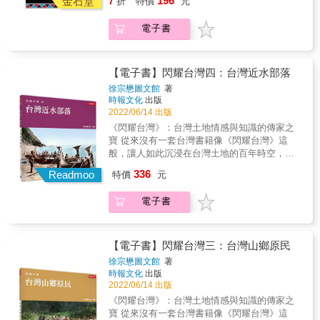
196
以及鄒族傳統山林文化探索加以彙整，因若不
金石堂
7
折
特價
元
大自然萬象雜陳、各謀生機的山野叢林。 & ◎
羅縷紀存，必將隨長輩凋零而快速消逝。 &
本書有屬彌足珍貴的山林及文化實紀，可補足
「智慧之毛」各集，皆融滲深厚的族語文化並
電子書
制式教材在自然生態及動物保育上的缺漏，更
用盡心思規劃製編。本集《探路》將目前尚未
可深化非原住民讀者朋友對原住民族文化的認
列入「鄒語詞典」之鄒語300詞彙、測量之歌，
識。 & ◎台灣高山層巒疊嶂、險峻奇峰，擇取
及高山測量期間豐富多樣的山林生活實務經驗
路徑常為崎嶇褶皺、斷崖崩地、纏結雜林，唯
【電子書】閃耀台灣四：台灣近水部落
融入書中，對教育部及原民會刻正積極推行的
有身歷其境始能撥揭詭祕驚豔、儀態萬千、美
徐宗懋圖文館
著
「原住民傳統知識體系」之建構，更具極積正
少女般的神祕面紗。 & 艱辛之高山測量生活札
時報文化
出版
向的助益。 & &
記，採「回憶錄」方式記述呈現， 期能拋磚引
2022/06/14 出版
玉，有志一同的參與，因「您我的小故事，必
《閃耀台灣》：台灣土地情感與知識的傳家之
將是未來歷史的結環及滋養」， 成為能掌握自
寶 從來沒有一套台灣書籍像《閃耀台灣》這
己命運，逢凶化吉，優遊大地的子民！ & 本書
般，讓人如此沉浸在台灣土地的百年時空，猶
又精選鄒族族人極少使用、幾近消失的族語，
如步行其間，徜徉於四周炫目感人的風情，偶
336
以及鄒族傳統山林文化探索加以彙整，因若不
Readmoo
特價
元
爾也因目睹具體的事件而感受到內心強大的衝
羅縷紀存，必將隨長輩凋零而快速消逝。 &
擊。這套書已經超過傳統紙本書的視覺極限，
「智慧之毛」各集，皆融滲深厚的族語文化並
電子書
而是台灣土地情感而知識的傳家之寶。不只是
用盡心思規劃製編。本集《探路》將目前尚未
放在書架，而是注入未來世世代代的台灣人的
列入「鄒語詞典」之鄒語300詞彙、測量之歌，
心靈，不斷地被學習和重溫，具有永恆的典藏
及高山測量期間豐富多樣的山林生活實務經驗
價值。 能做到這一點，是因為《閃耀台灣》使
【電子書】閃耀台灣三：台灣山鄉原民
融入書中，對教育部及原民會刻正積極推行的
用了最精美的照片原材料，以及最高端的現代
徐宗懋圖文館
著
「原住民傳統知識體系」之建構，更具極積正
數位上色工藝技術。這是徐宗懋圖文館動用了
時報文化
出版
向的助益。 & &
累積20年的原照片收藏，以及過去5年建立的國
2022/06/14 出版
際一流數位上色藝術師團隊，兩項優勢所取得
《閃耀台灣》：台灣土地情感與知識的傳家之
的驚人成果。 以《台灣山鄉原民》這一本畫冊
寶 從來沒有一套台灣書籍像《閃耀台灣》這