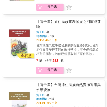
讓受害者獲得遲來的「正義」，能放下仇恨；
眾覺得神秘而好奇的巴斯達隘祭典（矮靈
語族神話的母題。 & 本書主題填補了過往研究
讓人們相信這個社會雖然不完美，但持續追求
電子書
祭），凸顯出賽夏人運用和掌握象徵資源（如
者未能特別鑽研的小米文化信仰，與原住民獨
公平正義；讓整個社會避免重複過去政權犯下
儀式行動或象徵物），轉化外界矛盾衝擊的智
特的洪水後取火種神話情節，涵蓋原住民的始
的錯誤，追求更公平正義的未來。 要做的事很
慧。賽夏族是臺灣原住民族中一個人口很少的
祖神話、粟種神話、洪水神話、取火種神話、
多，道歉只是第一步。
小族群，長期在周遭不同人群競合與政經情勢
小黑人神話與女子部落神話。作者透過紮實的
【電子書】原住民族事務發展之回顧與前
快速變化下，很早就發展出超越部落層次的族
的文獻爬梳與田野調查，再以文學性豐厚的細
瞻
群認同，展現獨特的凝聚力和強烈的集體意
膩筆法，勾勒出臺灣原住民族的神話系譜，讓
施正鋒
著
識。透過本書，不但可以理解賽夏社會動態建
讀者可深入探索臺灣原住民族神話的奇幻世
翰蘆圖書
出版
構的過程，也可以重新思考跨越時空變動的文
界。 & 本書特色 & 1.扎實的學術素養，細膩的
2015/04/23 出版
化生命力。
文學筆法，一本讀懂人類起源！ 2.補足臺灣原
台灣原住民族事務發展的關鍵脈絡與核心台灣
住民族小米文化信仰和取火種神話情節的研究
原住民族歷經不同的政權轉換，至今仍然處於
空缺。 3.收錄大量地方神話與傳說，身歷其
相對的弱勢，雖然已經爭取到「原住民族」的
金石堂
境、原汁原味。 4.比對中外各地的神話母題，
正名，但在「還我土地」及「自治」目標的達
論析嚴謹、條理分明。
252
7
折
特價
元
成則尚有未逮，例如「原住民族自區法」草
案，迄今仍然未能完成。台灣原住民族事務的
電子書
發展，在法律規範與傳統權力之間的拉扯與衝
突，仍是關鍵的核心，無論政策制定與社會氛
圍仍受到擠壓。在文化發展方面，教育權利與
考試規定仍是重要的問題並且影響甚鉅。這些
【電子書】台灣原住民族自然資源運用與
都會影響原住民族的未來發展。本書從不同面
永續發展
向回顧與探討原住民族的過去與未來，主題包
施正鋒
著
括民族語言、產業工作、國際情勢、政治選
翰蘆圖書
出版
擇、生態治理，並從政策面的角度深入分析，
2014/11/19 出版
大抵含括了台灣原住民族當前最重要的議題。