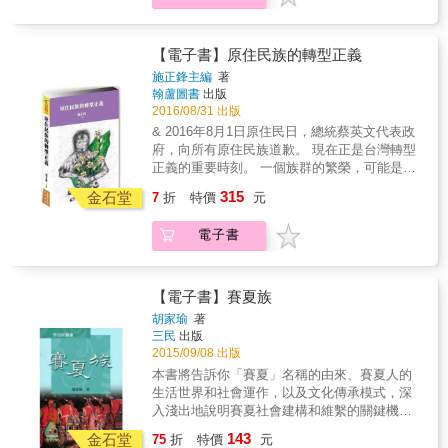
友，因天界小米、芋頭都很豐盛，乃求取其種
子，但朋友吝惜不給。於是那人上天竊取小
米、芋頭的種子，將其放入陽物之穴中，然後
【電子書】原住民族的轉型正義
降到此sabdiq之地來，將其播種土中，此為我
施正鋒主編
著
社農作物之起源。當時一粒小米就能使四、五
翰蘆圖書
出版
人飽腹，因此番丁們外出時各自把數粒小米藏
2016/08/31 出版
在食指指甲縫而行。又當其用餐時，取其一粒
& 2016年8月1日原住民日，總統蔡英文代表政
烹煮，增加成為滿鍋的飯。故在狩獵等時，只
府，向所有原住民族道歉。 現在正是台灣轉型
要帶四粒去即可過三夜。然而有一孕婦，將其
正義的重要時刻。 一個族群的繁榮，可能是建
簸箕中的小米取出，同時投入開水中，結果鍋
立在其他族群的苦難之上，我們不該視其為人
315
破裂，熱水迸出而小米四散，孕婦被此噴中而
金石堂
7
折
特價
元
類發展的必然結果，也不該再將種種不公平的
死亡了。從此以後小米若不煮多就不足以飽
現狀視為理所當然。 過往的殖民∕威權政權忽視
腹。」──paliljauz番sabdiq群社的粟種神話 &
電子書
人民的權利，在槍桿前，死去的人們只能埋屍
臺灣原住民族的文化內涵，可以說就是「小米
荒野，受傷的人們只能忍隱苦痛。而如今台灣
的文化」，其生活信仰與祭典儀式，全與小米
是個民主國家，除非我們是一個不公義的國
有關，而其粟種神話也是每個部落普遍流傳，
家，否則我們必須去正視這一段歷史，真相必
【電子書】賽夏族
是各族群極為重要的神話母題。取火種則大多
須被揭露。 如同，蔡總統在道歉中所說的：
胡家瑜
著
與洪水神話連結在一起，普遍會提到山羌、水
「在泰雅族的語言裡，『真相』叫做Balay。而
三民
出版
鹿或是鳥類的取火母題；與西方普羅米修斯的
『和解』叫做Sbalay，也就是在Balay之前加一
2015/09/08 出版
盜火和中國大陸南方少數民族的火種神話不
個S的音。真相與和解，其實是兩個相關的概
本書將告訴你「賽夏」名稱的由來、賽夏人的
同，臺灣原住民族的火種通常是在洪水中失去
念。換句話說，真正的和解，只有透過誠懇面
生活世界和社會運作，以及文化傳承模式，深
或遺忘，再由動物取回，是非常素樸的神話意
對真相，才有可能達成。」 因此「轉型正義」
入淺出地說明賽夏社會建構和維繫的關鍵機
象。「粟種」與「火種」也常與原住民族的遠
要調查真相、公佈真相，讓國家領導人代表現
制，以及疊合併納多元文化要素的特性。同
方他界、地底的小黑人或者與女人島相關。因
143
在的政府對受害者道歉、賠償、並返還名譽。
金石堂
75
折
特價
元
時，藉由分析信仰祭儀和文化傳統，尤其是大
此，粟種與火種是最適合觀察、比較整個南島