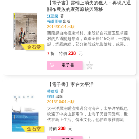
【電子書】雲端上消失的獵人：再現八通
關布農族的聚落原貌與遷移
江冠榮
著
翰蘆圖書
出版
2014/01/14 出版
西段起自南投東埔村、東段起自花蓮玉里卓麓
村的八通關越嶺道，直線全長115公里，一路蜿
蜒，煙霧繚繞，部分路段或地形險峻，或溪水
金石堂
相隨，沿途景致美麗又深邃，而主要的沿線大
238
7
折
特價
元
多為布農族巒社群及郡社群聚落昔時安身立命
之地。隨著時代遷移、政權影響，布農族曾歷
電子書
經四次大遷徙，昔日居所橫遭湮滅，人跡罕至
的八通關古道，亦曾淹沒於荒草；面臨不同階
段的遷移歷史，布農族呈現出非常獨特的遷徙
文化，神話傳說的影響，更深深地鑿於布農族
【電子書】家在太平洋
的每個移動行止。這段流浪的歷程，觸發了住
林建成
著
於花蓮馬遠村的作者，撰著論文，展開尋根。
聯經
出版
作者以最大心力，為遺失或謬誤的地名加以正
2013/10/04 出版
名，這段正名的過程，作者更找回地名與環境
太平洋黑潮暖流拂過台灣海岸，太平洋的風也
地貌歷史的深密關係，更對於聚落舊屋的生活
吹遍了中央山脈兩側，山海子民普同受惠，世
意義有最豐富而詳盡的詮釋，使得這本著作堪
代在島上生活、傳承文化，他們血液裡都流動
為布農族生活史的最佳紀錄。
同樣的血緣因子。太平洋就如同他們千百年來
208
金石堂
特價
元
的生命之水……＊ 本書版稅捐贈馬偕台東分院
籌募後山醫療圓夢工程基金