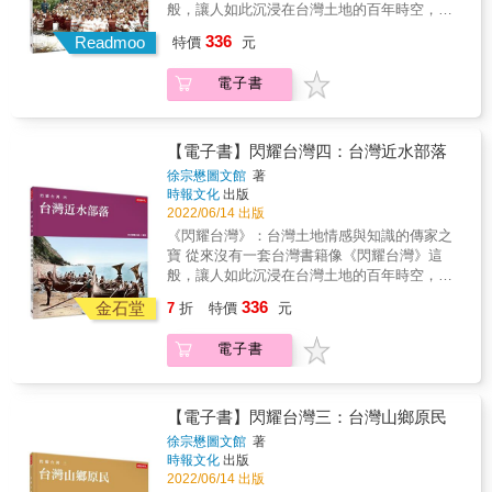
為例，本畫冊使用日本學術權威森丑之助先生
般，讓人如此沉浸在台灣土地的百年時空，猶
在百年前所拍攝的經典原住民圖錄照片，一般
如步行其間，徜徉於四周炫目感人的風情，偶
336
出版社都使用舊出版品反覆翻拍的圖片，大多
Readmoo
特價
元
爾也因目睹具體的事件而感受到內心強大的衝
都已模糊不清；然而，徐宗懋圖文館卻使用用
擊。這套書已經超過傳統紙本書的視覺極限，
市價高達50萬台幣的森丑之助的精緻柯羅版原
電子書
而是台灣土地情感而知識的傳家之寶。不只是
版圖片。如此投資只為了取得最好的印製效
放在書架，而是注入未來世世代代的台灣人的
果，這也使得《閃耀台灣》中的原住民圖像無
心靈，不斷地被學習和重溫，具有永恆的典藏
論內容和視覺效果，都達到了台灣出版界史上
價值。 能做到這一點，是因為《閃耀台灣》使
【電子書】閃耀台灣四：台灣近水部落
的最高峰。 至於物產和生態方面的圖片，則是
用了最精美的照片原材料，以及最高端的現代
徐宗懋圖文館
著
使用了《大量台灣寫真大觀》、《亞細亞寫真
數位上色工藝技術。這是徐宗懋圖文館動用了
時報文化
出版
大觀》和《台灣物產大觀》精美的原版照片，
累積20年的原照片收藏，以及過去5年建立的國
2022/06/14 出版
呈現了前所未有的視覺效果。有關過去台灣人
際一流數位上色藝術師團隊，兩項優勢所取得
《閃耀台灣》：台灣土地情感與知識的傳家之
生活和習俗的影像則是民國49年（1960年）薛
的驚人成果。 以《台灣山鄉原民》這一本畫冊
寶 從來沒有一套台灣書籍像《閃耀台灣》這
培德牧師所拍攝的經典照片，每一張都是由原
為例，本畫冊使用日本學術權威森丑之助先生
般，讓人如此沉浸在台灣土地的百年時空，猶
底片沖洗出來，並且進行精美的數位上色，展
在百年前所拍攝的經典原住民圖錄照片，一般
如步行其間，徜徉於四周炫目感人的風情，偶
現了動人的往日情懷。 總之，在技術工藝層
336
出版社都使用舊出版品反覆翻拍的圖片，大多
金石堂
7
折
特價
元
爾也因目睹具體的事件而感受到內心強大的衝
面，台灣沒有任何一本出版物像《閃耀台灣》
都已模糊不清；然而，徐宗懋圖文館卻使用用
擊。這套書已經超過傳統紙本書的視覺極限，
做出如此大的財力，動用如此多的人力，以及
市價高達50萬台幣的森丑之助的精緻柯羅版原
電子書
而是台灣土地情感而知識的傳家之寶。不只是
付出如此深的心力，只為了留下一套值得代代
版圖片。如此投資只為了取得最好的印製效
放在書架，而是注入未來世世代代的台灣人的
相傳的台灣之寶。 《閃耀台灣》製作完成於台
果，這也使得《閃耀台灣》中的原住民圖像無
心靈，不斷地被學習和重溫，具有永恆的典藏
灣疫情最嚴重的兩年，很多人不能正常上學上
論內容和視覺效果，都達到了台灣出版界史上
價值。 能做到這一點，是因為《閃耀台灣》使
班，收入和生活都受到影響。然而，就在此時
【電子書】閃耀台灣三：台灣山鄉原民
的最高峰。 至於物產和生態方面的圖片，則是
用了最精美的照片原材料，以及最高端的現代
此刻，我們做出最大的投資，投入最大的心
徐宗懋圖文館
著
使用了《大量台灣寫真大觀》、《亞細亞寫真
數位上色工藝技術。這是徐宗懋圖文館動用了
力，完成這一套經典作品，代表台灣在艱困的
時報文化
出版
大觀》和《台灣物產大觀》精美的原版照片，
累積20年的原照片收藏，以及過去5年建立的國
環境中奮鬥不懈的精神，有如一顆閃亮的鑽
2022/06/14 出版
呈現了前所未有的視覺效果。有關過去台灣人