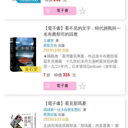
拉雅族群的歷史絕非全然臣服。在荷蘭殖民初
找，回到家族裡的故事去尋找，把會呼吸的歷
神威，雄雄赫赫，逐漸擴及漢人信仰，於是乎
期，族人曾發動長達十二年的抗荷歷程。其
史找回來。「媽，為什麼我是太魯閣族？」當
漢人將神靈冠以「番仔」名號，不但隱喻著
中，1629年著名的「麻豆事件」，麻豆社、目
電子書
時十七歲的我哭著問。「我不要當太魯閣族，
「神靈越界」--不同族群靈力信仰的交互流動，
加溜灣社與蕭壠社組成聯盟，在一條河口擊殺
把我的血抽掉！」我說。「妳就是太魯閣族
也顯現著原漢族群在淡北地帶數百年來的歷史
荷蘭士兵，這是臺灣原住民歷史上對抗西方殖
呀。」媽媽把手放在我手上，這麼回我。
衝撞與遺緒。當地的原住民族群在不斷湧入的
民者最著名的武力行動之一。然而，在1635
Yabung．Haning 是一九八〇年代出生的太魯閣
【電子書】看不見的文字：時代挑戰與一
移墾漢人與歷代不同的政權，透過奇巧詐騙、
年，由於荷蘭軍隊增援，加上天花疫情重創蕭
族女性，在接受現代高等教育後，也接受了許
名布農祭司的回應
暴力脅迫、國家政策的侵墾掠地過程中，失去
壠社和麻豆社的戰力，四大社最終被迫臣服。
多外來對於自己族群的詮釋及標籤，使得她覺
了土地、失去了身分，也失去了部落與傳統的
王威智
著
族人從此成為殖民政權的軍事輔助力量（馬前
得書讀得越高卻離部落越遠。為了打破困境，
蔚藍文化
出版
生存方式。他們隱身於過去的漢人聚落，被吞
卒），協助荷蘭人征戰臺灣島上的其他原住民
她透過回顧自己的成長經歷，父母親、祖父母
2023/11/30 出版
沒在今日的大臺北都會區之中。然而，安座於
部落。清領時期，族人亦被迫接受更嚴苛的異
輩及家族成員所經歷的遷移與勞動史，以家族
新土地上的「番仔王爺」，依舊護佑著北投地
★國藝會「臺灣書寫專案」作品當今布農部落
化政策。除了強制漢化服飾與薙髮蓄辮，清廷
口述出發，並與太魯閣族青年社群彼此的家庭
區的原漢人群。祂的存在暗示著，隱形的族人
最常見圖騰 十九世紀末丹大溪畔最深長的憂
更大力推動漢式教育（社學），使原本採羅馬
故事對話，交織詮釋出當代太魯閣族家庭的樣
從未於淡北地帶消失，他們透過自己的宇宙觀
思一九二○年代，日本發現Qanituan（加年端）
字拼寫母語的族人，逐漸失語。清朝並強制族
貌，希望為臺灣社會提供理解太魯閣族社會的
金石堂
與文化觀，再次理解、詮釋看似原本該屬於漢
的祭事曆。殖民當局對木板上的圖紋感到吃
人改漢姓，許多特殊的漢姓如「段」（來自
方式。原來，要能看懂自身族群議題及標籤，
315
7
折
特價
元
人的信仰，並以獨一無二的番仔獅陣與漢人陣
驚，他們從未見過臺灣原住民族使用文字或符
Akatuang）、「買」（來自Dakalomay）等，
是無法透過國外的知識研究、臺灣社會的學術
頭技藝互動交陪，不但證明了己身的存有，也
號，何況是深山裡的布農族。祭事曆引爆關
是族人為了在殖民壓力下保留部分家族語音特
理論，而是得從自身家庭及個人情緒來讀懂族
電子書
維繫了潘姓族人的身分認同與文化傳承。如
注，成為燦爛博覽會的展覽品，報紙大肆報
徵而採取的策略。離散與聚合：遷徙、失語與
群面臨的問題。重要的是必須由我們自己長出
今，淡北地帶的原住民族人，以「凱達格蘭」
導。十九世紀末，出於某種驅力，Laung
重尋認同在土地被剝奪和經濟壓力下，西拉雅
的聲音來詮釋自己。無論你是不是原住民族，
之名作為族群認同的依歸，並指認七星山作為
Mangdavan 創造祭事曆。四十年後，臺灣總督
族四大社群被迫展開數百年的大遷徙。社民從
都可以用這種最庶民的方式來理解自己。王增
凱達格蘭族人的聖山與祖靈之地。族人藉由祭
府視學官橫尾廣輔彷彿印第安納．瓊斯，似乎
原鄉（如臺南新市、佳里、麻豆）東遷至丘陵
【電子書】看見那瑪夏
勇／政治大學社會工作研究所教授 專文推薦
祀祖靈、復返神聖空間，重新凝聚散落、隱沒
為了證明某事，狂熱搜找更多祭事曆……二○一
山區，如吉貝耍、頭社、番仔田、口仔口、崗
Ciwang Teyra ／臺灣大學社會工作學系副教授
高雄第一社大自然生態社
著
於都市叢林的族人，連結已然與過往斷裂的文
九年，本書作者王威智參與文化部文化資產局
仔林、木柵等地，甚至越過山脈，與大武壠社
商周出版
出版
Liglav A-wu ／作家余桂榕／延平鄉立圖書館館
化觀與宇宙觀，努力復振自己的文化，找回遺
「布農族音樂Pasibutbut特展——來自
群共同落腳於高雄（如內門、田寮）和花東縱
2023/11/23 出版
長官大偉／政治大學民族學系教授兼系主任林
落的身分，喚起失去的族名。或許，實質地理
Mai’Asang的聲音」，撰擬文案與展覽手冊。這
谷，形成了跨族群、多社群聚居的特殊現象。
益仁／臺北藝術大學博物館研究所教授夏曉鵑
走讀高海拔原鄉部落「那瑪夏」的首選書！ 重
空間的部落早已不復存焉，甚至終歸無可復