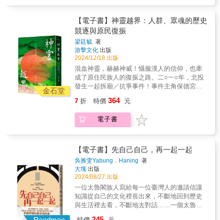
法制下的原住民身分。所以，談到族群文化，
拉雅族的社會家庭制度（政治、婚姻家庭、年
照，為西拉雅族的歷史長度提供了堅實的佐
西拉雅族總是被用放大鏡來檢視是否有所謂
齡階級、命名文化）、飲食文化、漁獵文化、
證：西拉雅人並非忽然出現，而是在臺南平原
「傳統文化」。西拉雅族是臺灣文字歷史上第
【電子書】神靈越界：人群、眾魂的歷史
信仰文化、服飾文化及歌舞文化等面向來讓大
上持續性存在，從未真正斷裂或離開的土地主
一個被記錄、被看見的原住民族，不管是漢人
競逐與原民復振
家認識西拉雅族文化面貌。
人。血淚斑斑：殖民政權下的剝削與奴役自17
或荷蘭人，甚至19世紀來到臺灣的宣教士、冒
梁廷毓
著
世紀荷蘭人登臺，西拉雅族原有的自給自足生
險家，對西拉雅族的人文風貌多所描述，反而
游擊文化
出版
活即面臨重大衝擊。荷蘭東印度公司以重經濟
是日治時期的日本學者興趣缺缺，頂多只在傳
2024/12/18 出版
殖民為核心，對族人實施納貢與服勞役，更引
統祀壺信仰上有所著墨，其他文化面貌的調查
混血神靈，赫赫神威！懾服漢人的信仰，也牽
發爭議的贌社制度，讓漢人承包商利用特權壟
文字幾乎付諸闕如，戰後更不用說，1990年代
成了原住民族人的復振之路。二○一○年，北投
斷交易，以賤價收購鹿皮鹿肉，從中賺取暴
臺灣興起一波「平埔研究」浪潮，但不久「平
發生一起拆廟／抗爭事件！事件主角保德宮因
利，使族人經濟利益遭到嚴重壓榨。隨後的明
埔研究」被視為學術雞肋，慢慢被學界忽視。
金石堂
土地產權的移轉，新地主訴諸公權力要求廟方
鄭時期，對族人的剝削更是變本加厲，不僅徵
但是2000年後，西拉雅族裔的學者及地方文化
364
7
折
特價
元
遷廟還地，甚至與護廟信眾爆發衝突。最終，
收重達數倍的人頭稅與田賦，更強行執行「寓
工作者，從自己的族群視角，努力口訪耆老、
經過雙方協調保存廟中歷史文物，以及在二次
兵於農」的屯田制。鄭成功軍隊視原住民的傳
重建文化過程中，慢慢找到這片土地上的西拉
電子書
擲筊得到主祀池府王爺的應允下，才得以移駕
統生活領域為「無主荒埔」，大規模佔據四大
雅人文化足跡。本書分成八個章節，分別從西
神尊，進行拆廟。特別的是，保德宮的主祀神
社土地進行拓墾，導致族人傳承數代的土地被
拉雅族的社會家庭制度（政治、婚姻家庭、年
尊池府王爺被稱作「番仔王爺」。不過，王爺
掠奪。到了清領時期，儘管官方表面上試圖禁
齡階級、命名文化）、飲食文化、漁獵文化、
信仰本該為漢人民間信仰中的一環，何以這尊
【電子書】先自己自己，再一起一起
止繁重差役（如為官員抬轎、駕牛車、遞送公
信仰文化、服飾文化及歌舞文化等面向來讓大
王爺被稱作「番仔」？保德宮的所在地，被地
文的「麻達」），但社商與通事的朘削卻未曾
家認識西拉雅族文化面貌。
吳雅雯Yabung．Haning
著
方漢人耆老世稱為「番仔厝」，是昔日原住民
停止。這些漢人代理人在官方默許下，持續剝
大塊
出版
部落北投社下社的範圍，彼時多為潘姓族人聚
削族人的漁獵與農產，導致族人無力繳納賦
2024/08/27 出版
居。十九世紀初，據傳族人在貴子坑溪撿到一
稅，最終只能典押或賤賣土地，造成地權大量
一位太魯閣族人寫給每一位臺灣人的邀請信讓
尊池府王爺，當時族人並不知道該尊神像為何
流失，從而被迫離散。這段歷史，完整展現了
知識從自己的文化裡長出來，不斷地回到歷史
物？帶回部落後卻有人感應「起乩」，因而受
西拉雅人如何一步步被殖民體制推向貧困與邊
與生活裡去看，不斷地去對話……一個太魯閣
到族人供奉崇拜。後來，這尊僅為原住民族人
緣。刀火下的臣服：十二年抗爭與族群異化西
族女兒「回家」的故事。回到自己的經驗去尋
245
所祭祀、隨著族人遷徙流離的神祇，由於昭昭
Readmoo
特價
元