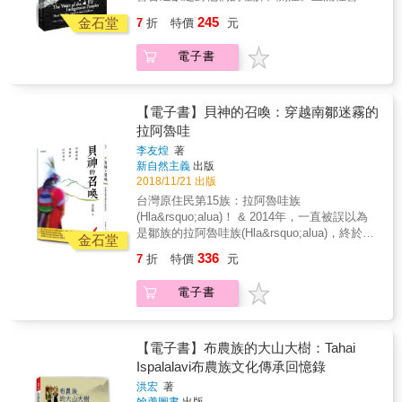
驚人的速度不斷衝擊、甚至取代原住民原本的
245
金石堂
7
折
特價
元
領域與文化，不論在文化上、意識與認知上。
每年都有大量族人在遵循傳統慣習時，因違反
電子書
礦業法、國家公園法、槍砲條例、野保法，以
及森林法等相關規定，遭到國家法律訴追而身
陷囹圄。我們所自以為的「文明」，難道非要
犧牲原住民對自身的文化認同？主流社會的偏
【電子書】貝神的召喚：穿越南鄒迷霧的
見，如何影響原住民的權益和文化？他們的信
拉阿魯哇
仰和文化不應該被尊重？他們的訴求該如何被
李友煌
著
重視？本書從發生在部落的六個個案出發，深
新自然主義
出版
入探究原住民族在狩獵文化、土地、自然資源
2018/11/21 出版
管理、居住及民事繼承上所面臨的困境。族群
台灣原住民第15族：拉阿魯哇族
和文化正如不同色彩，期盼每一種色彩都能被
(Hla&rsquo;alua)！ & 2014年，一直被誤以為
看見，讓世界像彩虹般，呈現繽紛的美麗。
是鄒族的拉阿魯哇族(Hla&rsquo;alua)，終於從
金石堂
歷史迷霧中走出，獲得官方認定為台灣第15族
336
7
折
特價
元
原住民！目前人口數約400人的拉阿魯哇族，是
台灣原住民中，唯一以貝殼為神的族群，由於
電子書
多數民眾對其不為所知，加上面臨語言、文化
瀕危，本書以拉阿魯哇族獨特的十二貝神信仰
為結構，重現拉阿魯哇族爭取正名及文化復振
的艱辛歷程，包括： 族群如何走出歷史迷霧，
【電子書】布農族的大山大樹：Tahai
從「南鄒族」的他人歸類中脫身，找到真正屬
Ispalalavi布農族文化傳承回憶錄
於自己的身分認同。 & 揭開貝神的神祕面紗，
洪宏
著
族人如何失落及重現其獨特信仰祭典的過程、