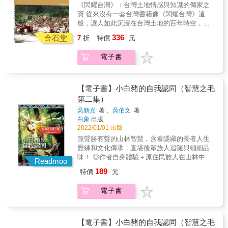
際一流數位上色藝術師團隊，兩項優勢所取得
石，永遠福星高照。 文/作者徐宗懋 & 《台灣
《閃耀台灣》：台灣土地情感與知識的傳家之
生活和習俗的影像則是民國49年（1960年）薛
的驚人成果。 以《台灣山鄉原民》這一本畫冊
近水部落》 本書以日本的台灣原住民權威森丑
寶 從來沒有一套台灣書籍像《閃耀台灣》這
培德牧師所拍攝的經典照片，每一張都是由原
為例，本畫冊使用日本學術權威森丑之助先生
之助的圖像原作為底本，透過高端的上色技術
般，讓人如此沉浸在台灣土地的百年時空，猶
底片沖洗出來，並且進行精美的數位上色，展
在百年前所拍攝的經典原住民圖錄照片，一般
賦予新的生命。本畫冊介紹靠近海洋和湖泊的
如步行其間，徜徉於四周炫目感人的風情，偶
現了動人的往日情懷。 總之，在技術工藝層
336
出版社都使用舊出版品反覆翻拍的圖片，大多
金石堂
原住民部落，主要集中在阿美族、達悟族和邵
7
折
特價
元
爾也因目睹具體的事件而感受到內心強大的衝
面，台灣沒有任何一本出版物像《閃耀台灣》
都已模糊不清；然而，徐宗懋圖文館卻使用用
族，書中以豐富多彩的照片表現他們和海洋以
擊。這套書已經超過傳統紙本書的視覺極限，
做出如此大的財力，動用如此多的人力，以及
市價高達50萬台幣的森丑之助的精緻柯羅版原
即湖泊的生活關係，其中達悟族捕獲飛魚的圖
電子書
而是台灣土地情感而知識的傳家之寶。不只是
付出如此深的心力，只為了留下一套值得代代
版圖片。如此投資只為了取得最好的印製效
像紀錄，更是珍貴的歷史文獻。
放在書架，而是注入未來世世代代的台灣人的
相傳的台灣之寶。 《閃耀台灣》製作完成於台
果，這也使得《閃耀台灣》中的原住民圖像無
心靈，不斷地被學習和重溫，具有永恆的典藏
灣疫情最嚴重的兩年，很多人不能正常上學上
論內容和視覺效果，都達到了台灣出版界史上
價值。 能做到這一點，是因為《閃耀台灣》使
班，收入和生活都受到影響。然而，就在此時
【電子書】小白豬的自我認同（智慧之毛
的最高峰。 至於物產和生態方面的圖片，則是
用了最精美的照片原材料，以及最高端的現代
此刻，我們做出最大的投資，投入最大的心
第二集）
使用了《大量台灣寫真大觀》、《亞細亞寫真
數位上色工藝技術。這是徐宗懋圖文館動用了
力，完成這一套經典作品，代表台灣在艱困的
大觀》和《台灣物產大觀》精美的原版照片，
吳新光
著 、
吳伯文
著
累積20年的原照片收藏，以及過去5年建立的國
環境中奮鬥不懈的精神，有如一顆閃亮的鑽
白象
出版
呈現了前所未有的視覺效果。有關過去台灣人
際一流數位上色藝術師團隊，兩項優勢所取得
石，永遠福星高照。 文/作者徐宗懋 & 《台灣
2022/01/01 出版
生活和習俗的影像則是民國49年（1960年）薛
的驚人成果。 以《台灣山鄉原民》這一本畫冊
山鄉原民》 本畫冊以日本的台灣原住民權威森
培德牧師所拍攝的經典照片，每一張都是由原
無聲勝有聲的山林智慧，含蓄隱藏的長者人生
為例，本畫冊使用日本學術權威森丑之助先生
丑之助的圖像原作為底本，圖像反映的山區景
底片沖洗出來，並且進行精美的數位上色，展
歷練和文化傳承，直堪後輩族人追隨與細細品
在百年前所拍攝的經典原住民圖錄照片，一般
觀與原住民生活狀態，本書主要集中在山區原
現了動人的往日情懷。 總之，在技術工藝層
味！ ◎作者自身體驗＋原住民族人在山林中的
出版社都使用舊出版品反覆翻拍的圖片，大多
Readmoo
住民部落的人文風情，包括泰雅族、卑南、布
面，台灣沒有任何一本出版物像《閃耀台灣》
真實奇遇，100%的「原」汁「原」味。 ◎描
都已模糊不清；然而，徐宗懋圖文館卻使用用
農、排灣等部落，著重介紹這些部落在山區的
189
特價
元
做出如此大的財力，動用如此多的人力，以及
述累積的傳統生活智慧，記述對大自然真誠敬
市價高達50萬台幣的森丑之助的精緻柯羅版原
生存方式，包括信仰、生產以及日常生活習俗
付出如此深的心力，只為了留下一套值得代代
重的深厚文化內涵。 ◎隱喻和故事，引人深思
版圖片。如此投資只為了取得最好的印製效
等，內容豐富，為十分珍貴的文獻和美學資
電子書
相傳的台灣之寶。 《閃耀台灣》製作完成於台
的智慧，等待我們慢慢地品嚐、吸收、豁然頓
果，這也使得《閃耀台灣》中的原住民圖像無
料。
灣疫情最嚴重的兩年，很多人不能正常上學上
悟和自在發想。 「自我認同」是為一種自我界
論內容和視覺效果，都達到了台灣出版界史上
班，收入和生活都受到影響。然而，就在此時
定， 時下原住民新生代因大環境之變遷而導致
的最高峰。 至於物產和生態方面的圖片，則是
此刻，我們做出最大的投資，投入最大的心
認知失調， 唯有族人始能作自屬文化及語言的
【電子書】小白豬的自我認同（智慧之毛
使用了《大量台灣寫真大觀》、《亞細亞寫真