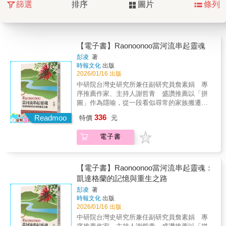
篩選
排序
圖片
條列
【電子書】Raonoonoo當河流串起靈魂
彭凌
著
時報文化
出版
2026/01/16 出版
中研院台灣史研究所兼任副研究員詹素娟 專
序推薦作家、主持人謝哲青 盛讚推薦以「拼
圖」作為隱喻，從一段看似尋常的家族搬遷記
憶出發，逐步揭開作者與臺北土地深層相連的
336
Readmoo
特價
元
祖源線索。童年在關渡平原的河畔密林抓蝦、
撿起白石的片刻，被重新理解為祖靈悄悄放入
電子書
掌心的第一堂課：記憶與歸屬並非抽象概念，
而是被土地、河岸與山林長久保存的生命訊
息。多年後，作者翻遍戶政資料，在外婆生母
的戶籍欄看見「熟」字，彷彿聽見時光回音，
【電子書】Raonoonoo當河流串起靈魂：
從此踏上追尋之路，試圖重新聚合一段被遺忘
凱達格蘭的記憶與重生之路
百年的家族與族群史。書中核心信念是：身分
彭凌
著
是記憶的容器，而「名字」是呼喚祖靈的線
時報文化
出版
索。作者循著名字，找回凱達格蘭族珍稀的存
2026/01/16 出版
世婚約書、家族土目章等關鍵證物，使祖靈不
中研院台灣史研究所兼任副研究員詹素娟 專
再只是文獻裡的字，而是曾在山林奔跑、在河