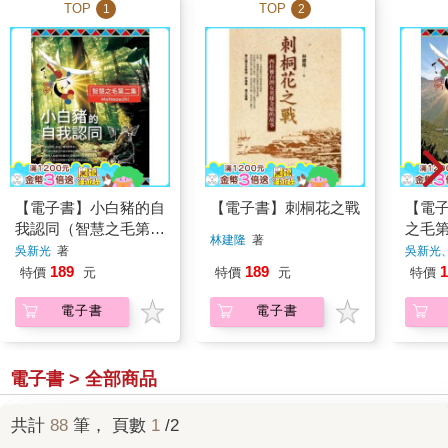
TOP
TOP
1
2
【電子書】小白豬的自
【電子書】刺桐花之戰
【電
我認同（智慧之毛第二
之毛
林建隆
著
集）
吳新光
著
吳新光
189
189
1
特價
元
特價
元
特價
電子書
電子書
電子書 > 全部商品
共計
88
筆， 頁數
1
/2