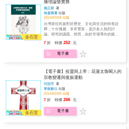
播理論暨實務
運動，以正名、還我土地、以及自治權為三大
施正鋒
著
目標，其中關於原住民族自主的論述，足使社
翰蘆圖書
出版
會大眾重新思考族群與國家的互動模式。
2014/03/28 出版
台灣原住民族對於歷史、文化與生活的特有詮
釋，十分瑰麗、非常豐富，是許多人熱烈討
論、研究的議題。然而，由於市場導向的媒體
金石堂
空間和文化霸權的侵略，往往使得台灣原住民
252
7
折
特價
元
族的許多議題不斷被消音，很難有相對等的自
主性發言空間，而且常在主流媒體的報導裡被
電子書
邊緣化。因此，關於「台灣原住民族文化、藝
術與傳播理論暨實務」，本書是一個開端，分
別從電影、文學、植物、藝術、語言、觀光、
儀式等不同的領域，探索台灣原住民族傳播權
【電子書】祖靈與上帝：花蓮太魯閣人的
的發展脈絡，期能建構出原住民族自主的論
宗教變遷與復振運動
述，跳脫單一媒體的線性模式，重拾文化上的
邱韻芳
著
「詮釋權」，並建立台灣原住民族自我認同的
華藝數位
出版
深層價值。本書從許多個案研究，深入分析不
2014/02/05 出版
同面向的深層問題，諸多的宏觀角度，探討與
266
7
折
特價
元
原住民生活與生存息息相關的議題，深刻、細
膩，各文精彩好讀，均流露出令人印象深刻的
電子書
文化關心與生活關懷。
金石堂