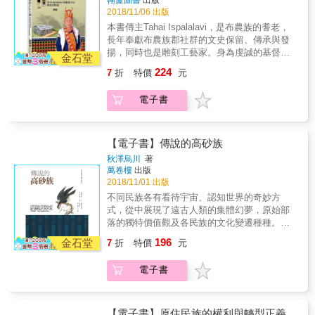
翰蘆圖書
出版
迷惘與信心。 & 老、中、青三代在族語及文化
2018/11/06 出版
復振薪傳中所扮演的不同角色功能，有合力，
本書傳主Tahai Ispalalavi，是布農族的耆老，
有焦慮，也有折衝。 & 環境巨大衝擊下，人口
長年奉獻布農族郡社群的文史保留、傳承與發
數寡少的族群，面臨強勢布農化及漢化壓力，
揚，同時也是雕刻工藝家。身為虔誠的基督
其展現的策略與韌性。 & 除父權男性，女性在
金石堂
徒，Tahai Ispalalavi奉獻許多心力在地方事
族群語言文化復振中的特殊角色與功能，其微
224
7
折
特價
元
物，擔任過武陵部落的村長與6屆鄉民代表，而
妙心理及傑出表現。 & 在沉浸式族語的學校教
對於文化復振的工作，他始終堅守崗位。 對布
育與家庭教育配合下，拉阿魯哇幼苗正成長茁
電子書
農族人而言，Tahai Ispalalavi所做的貢獻，宛
壯，族語薪傳已獲得初步成效。 & 拉阿魯哇族
如大山大樹，形象高聳而堅定，他所發揮的感
是台灣原住民中，唯一以貝殼為神的族群！ &
染力，他所鼓舞的熱情與理想，也開始產生影
本書作者李友煌博士於高雄市原民會部落大學
響力量。本書作者洪宏，即在Tahai Ispalalavi
【電子書】傳說的高砂族
任教期間，有機會接觸到僅存於高雄市的拉阿
所奠基的文化基礎上，循著Tahai Ispalalavi高
魯哇族(Hla&rsquo;alua)，感受其爭取正名與復
秋澤烏川
著
大的文化身影，以「達海專案」出發，深入挖
萬卷樓
出版
振文化的苦心與艱難而興起採訪報導之心念，
掘Tahai Ispalalavi過去30年來所滋養出的文化
2018/11/01 出版
以一年半時間深入部落，大量訪談、觀察、田
傳承果實，並從中努力去開發傳承文化工作上
調，配合平面及影音文獻搜集，採取報導文學
不同民族各有看待宇宙、認知世界的奇妙方
的更多可能性。
的方式，以本書向山上的朋友──人數單薄而堅
式，從中展現了遠古人類的集體幻夢，原始部
持追尋與復振族群文化的勇氣致敬。 & 此外，
落的獨特價值觀及各民族的文化變遷種種。當
本書並嘗試從文獻資料及耆老訪談中，勾勒出
代文學、動漫、繪本、電影、遊戲等一波波嶄
196
金石堂
7
折
特價
元
拉阿魯哇族在漢人開山採樟入侵傳統領域下，
新的文創動力，無不自此出。這些故事不再虛
與客家人相遇的過程，這場族群遭遇，開啟了
無縹緲，一趟奇妙之旅就鋪展在我們眼前。
電子書
日後拉阿魯哇族復振靈魂人物游仁貴的身世；
而在日治時期皇民化運動「宗教改革」下被迫
放棄貝神信仰及聖貝消失的事件，也都以類小
說的筆法重現。 & 最後，做為拉阿魯哇族最重
【電子書】原住民族的權利與轉型正義