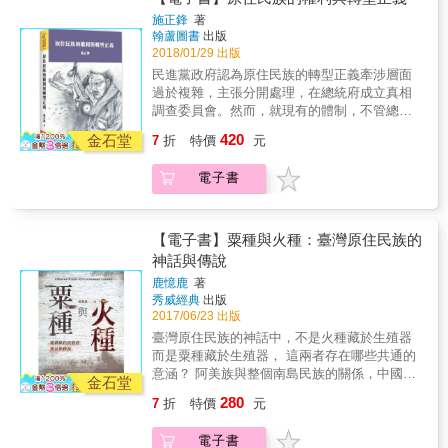
要及親密他者的矮人傳說，李博士則以史詩篇
施正鋒
著
章來呼應，藉現代詩創作敘述這段充滿神啟、
翰蘆圖書
出版
先知式的神話。全書內容，盡量減少史料推砌
2018/01/29 出版
與宏大敘述（grand narrative），而以人物、事
民進黨政府認為原住民族的轉型正義牽涉層面
件、場景的綿密交織來建構，使其兼具報導
過於複雜，主張分開處理，在總統府成立真相
性、文學性與可讀性，主題清晰又肌理豐美。
調查委員會。然而，就現有的體制，不管總統
&
設置任何委員會，位階上只是總統的諮詢機
420
金石堂
7
折
特價
元
構，在過去三十多年來，世界上總共四十多個
真相調查委員會，最大的教訓是「沒有調查權
電子書
就沒有真相」。如果沒有必要有調查權。那
麼，究竟設在總統府的這個委員會有何作用？
如今，小英政府除了要強化協調部會的「原基
法推動委員會」，還要在行政院成立小組調查
【電子書】粟種與火種：臺灣原住民族的
核廢料，就好像小孩子在夜市用紙做的網來撈
神話與傳說
金魚。只能說，無知的背後是傲慢，傲慢的背
鹿憶鹿
著
後是偏見。
秀威經典
出版
2017/06/23 出版
臺灣原住民族的神話中，不是火種藏於生殖器
而是粟種藏於生殖器， 這兩者存在哪些共通的
意涵？ 阿美族與整個南島民族的關係，中國南
金石堂
方的布朗族、德昂族與南島民族的關聯性又是
280
7
折
特價
元
如何？ & &sect;「作物」的起源與「火」的起
源，是世界各民族流傳最廣的文化起源神話。
電子書
&sect; & 「往昔本族中某人在天上界有一個朋