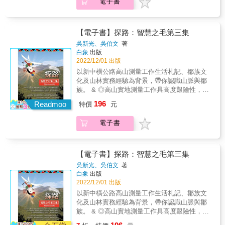
電子書
其中一首傳衍已久的起源之歌，也描述阿美族
區辨日常思維與藝術思考如何製作日常物與標
的祖先一路從貓公山遷徙而下的發祥想像與創
誌物，通過紀錄影像製作文化記憶，從想像與
生源起。無論是超自然神話或英雄傳說，上古
象徵面向理解物、意象與新性。◆「這是一本
時代由族群集體創造並流傳下來如此豐厚的故
【電子書】探路：智慧之毛第三集
觀察思考與積累超過40年而成就的書，我何等
事，更為一代代的阿美族人帶來文化啟示。 本
吳新光、吳伯文
著
榮幸可以親自見證王嵩山教授逐步地從1970年
書廣泛搜羅阿美族的各種神話與傳說故事，有
白象
出版
代熱血的靑靑子衿人類學學生，卓然成為如今
系統歸納分類每則口傳故事，及其構成的背景
2022/12/01 出版
著作等身卓越學者的歷程......這本書巧妙地運
因素與演變過程，並解析故事的深層文化意
以新中橫公路高山測量工作生活札記、鄒族文
用八個章節，帶領我們從古典人類學理論注重
涵，對阿美族社會的親族、部落、經濟、宗
化及山林實務經驗為背景，帶你認識山脈與鄒
『社會如何維繫其自身』切入，藉由臺灣南島
教、社會等制度，以及族群的原始社會、傳統
族。 & ◎高山實地測量工作具高度艱險性，本
語族對於造型、視覺、表演、工藝等議題，深
風俗與思想體系，提供更周詳、更深層的思考
書披露真實的山林生活與情感，瞭解如何應對
入藝術藴含的社會與文化的意象、價値、眞確
196
面向。 本書特色 1.適合作為原住民各族的鄉土
Readmoo
特價
元
大自然萬象雜陳、各謀生機的山野叢林。 & ◎
性（authenticity）、文化新性（cultural
文化教材輔助，可促進原住民文化保存與傳
本書有屬彌足珍貴的山林及文化實紀，可補足
newness）以及社會力（social agency），不
承，整合資源，促使原住民部落歷史重建、文
電子書
制式教材在自然生態及動物保育上的缺漏，更
僅回應了上述博物館與源出社群關係、研究與
化藝術及語言復振，有系統發揚原住民族的文
可深化非原住民讀者朋友對原住民族文化的認
展示的方式等問題，更進一步帶領我們進入南
化。 2.阿美族群分布在台灣東部花東縱谷及海
識。 & ◎台灣高山層巒疊嶂、險峻奇峰，擇取
島文化的創造與藝術領域，從形式、溝通與美
岸山脈地區，也是台灣原住民人口第一大族
路徑常為崎嶇褶皺、斷崖崩地、纏結雜林，唯
感經驗探索南島語族的韌性與生命力。」——
【電子書】探路：智慧之毛第三集
群，阿美族神話與傳說新版的增修，可提供更
有身歷其境始能撥揭詭祕驚豔、儀態萬千、美
王長華（國立臺灣史前文化博物館館長）
吳新光、吳伯文
著
為多元面向的文化史料與族群故事。 3.每一則
少女般的神祕面紗。 & 艱辛之高山測量生活札
白象
出版
神話傳說故事，作者皆作分析與說明，使故事
記，採「回憶錄」方式記述呈現， 期能拋磚引
2022/12/01 出版
的意義明朗易解。並對於同類型式的神話傳說
玉，有志一同的參與，因「您我的小故事，必
以新中橫公路高山測量工作生活札記、鄒族文
故事會作比較之研究，使故事內涵更明白易
將是未來歷史的結環及滋養」， 成為能掌握自
化及山林實務經驗為背景，帶你認識山脈與鄒
懂。化藝術及語言復振，有系統發揚原住民族
己命運，逢凶化吉，優遊大地的子民！ & 本書
族。 & ◎高山實地測量工作具高度艱險性，本
的文化。 &
又精選鄒族族人極少使用、幾近消失的族語，
書披露真實的山林生活與情感，瞭解如何應對