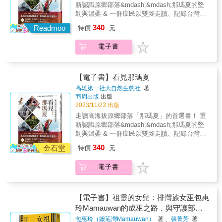
項工作讓他更深地認識pasisibutbut這首傳揚島
族群的自我認同，也在歷史中經歷了劇烈轉
／政治大學社會工作研究所教授浦忠成／東華
新認識原鄉部落&mdash;&mdash;那瑪夏的堅
返；然而，透過聖山與祖靈地的重建，以及傳
內外的古謠，理解布農族以這首沒有歌詞的詠
變。從村社主體的**「我群」意識，到清朝時在
大學民族事務與發展學系教授程廷Apyang Imiq
韌與溫柔 & 一群庶民以雙腳走讀、記錄台灣，
統祖靈信仰的形構與再現，平埔族群「漢化殆
歌傳達了對小米的崇愛與珍視，還意外遇見祭
漢人區隔下形成的「熟番／平埔」共同認同。
／作家賀照緹／導演廉兮／東華大學多元文化
用心和雙手詮釋台灣多元生活文化探查 從3952
盡」的歷史弔辭終將也會成為歷史。一種嶄新
340
事曆。曆板古舊，其上斑駁的圖紋勾起多年前
Readmoo
日治時期戶籍制度的建立，雖將熟番註記於戶
特價
元
教育碩博班副教授暨多元文化教育中心主任羅
公尺走向0公尺的挑戰， 從0攻上3952公尺的壯
的人地關係與「回部落」的想像，正在凱達格
他偶見「布農文字」的記憶。展覽結束後，王
籍，卻也加速了「去族群化」的進程。戰後，
素玫／臺灣大學人類學系副教授一起推薦（依
遊篇章！ & 2009年那場天地同悲的莫拉克風
蘭族人的打拚下，儼然浮現。★本書由「113年
威智加入文化部推動國家文化記憶庫計畫「布
更在單一的國族主義（我是中國人）教育下，
電子書
姓名筆畫排序）太魯閣語很常使用pusu，語譯
災， 奪走那瑪夏原民的生命、財產，讓人心痛
度新北市政府文化局地方文史工作出版計畫」
農族祭事曆原鄉的故事」團隊，二度走上關門
加上社會對「番」的歧視，使得族人對外產生
為「根」，物理形體的pusu qhuni指的是「樹
悲鳴&hellip;&hellip; 歷經十年重建， 始終堅守
補助
古道，行前偕同各路夥伴拜訪花蓮縣萬榮鄉馬
「祖籍福建」、「平埔族都已漢化」的混淆與
根」，抽象邏輯的pusu kari是「語言的本
家園的族人說：「好與壞都一定會度過」、
遠村、南投縣信義鄉地利村的布農族耆老，聆
汙名化認同。然而，族群的共同記憶並未消
意」，還有pusu gaya表示「文化的真諦」。
「跟對的人吃任何食物都是山珍美味！」 看！
【電子書】看見那瑪夏
聽他們所知的祭事曆，也前往臺灣大學人類學
亡。進入21世紀，在社會本土化與多元文化思
Yabung嘗試探討的 pusu kingal ruwan sapah就
佇立天地之間的那瑪夏人，如何展現堅韌又溫
高雄第一社大自然生態社
著
博物館與國立臺灣博物館的庫房親睹沉默了幾
潮的激勵下，西拉雅族重新拾起祖先的名字，
是「一個家庭裡面的根」。Yabung像一個挖土
柔的靈魂&hellip;&hellip; & 高雄第一社區大學
商周出版
出版
十年的祭事曆。一開始王威智關注的焦點是祭
從汙名中覺醒，堅定地朝向原住民身份邁進。
的payi，往自己家裡挖，文字愈挖愈坦露，明
自然生態社的師生，於二○一五年啟動「3952～
2023/11/23 出版
事曆裡的「繪文字」，這是日治時期以來關於
正義之光：從街頭抗爭到憲法法庭西拉雅族爭
明私人，卻帶來令人振奮的太魯閣族青年「共
0的生命大河&mdash;&mdash;高屏溪流域踏查
走讀高海拔原鄉部落「那瑪夏」的首選書！ 重
祭事曆的傳統討論課題之一。隨著拼湊局部且
取復名與復權的道路充滿艱辛。從1990年代
感」，私密卻又集體。最終只想知道，我們究
與書寫行動」計畫，陸續從出海口高雄端向上
新認識原鄉部落&mdash;&mdash;那瑪夏的堅
碎散的關於祭事曆的記載與描述，他漸漸將目
起，西拉雅人持續推動行政訴訟，挑戰國家在
竟為什麼長成這個樣子？──程廷Apyang Imiq
踏溯，走讀林園、大寮、大樹、旗山、杉林與
韌與溫柔 & 一群庶民以雙腳走讀、記錄台灣，
光轉向可能為祭事曆創造者的Laung
1950年代以行政命令剝奪族人原住民身份的歷
／台灣文學獎金典獎得獎作家看到雅雯的勇
甲仙，探訪各行政區人文歷史與自然資源。 &
用心和雙手詮釋台灣多元生活文化探查 從3952
Mangdavan與其時代。一個本來不需要書面紀
史失誤。這場長達十餘年的法律戰，最終在
氣，一個人遁入非原民的婚姻家庭世界，一個
340
二○二二年，在王春智老師的帶領下走訪、記錄
金石堂
特價
元
公尺走向0公尺的挑戰， 從0攻上3952公尺的壯
錄的口述傳統及其執行者，何以一夕之間殫精
2022年迎來歷史性的勝利：憲法法庭憲判字第
人投入太魯閣族人的現代議題，再帶著一群人
那瑪夏的傳說，用心與雙手編織這個原民行政
遊篇章！ & 2009年那場天地同悲的莫拉克風
竭慮創造「文字」？Laung Mangdavan可能遭
17號判決，明確肯認西拉雅族為「同屬臺灣南
互為激盪與實踐，絕對是因為寛容的愛及對族
區的歷史文化與現今生活樣貌，完成踏查那瑪
電子書
災， 奪走那瑪夏原民的生命、財產，讓人心痛
遇或預見了某種挑戰。英國史家湯恩比
島語系民族之其他臺灣原住民族」，國家必須
群的愛，鍥而不捨地希望尋找與社會對話的出
夏與楠梓仙溪源流的書寫，以及後續荖濃溪上
悲鳴&hellip;&hellip; 歷經十年重建， 始終堅守
（Arnold Joseph Toynbee）曾提出「挑戰與回
在三年內完成修法或立法，保障其族群權利。
口。而她的勇氣發聲將讓此愛永不止息。有幸
溯區域的規劃。 & 王春智老師心中美麗的期許
家園的族人說：「好與壞都一定會度過」、
應」之論，認為民族、文化、組織與運動都有
這項判決不僅是西拉雅族四百年抗爭的階段性
看到本書的出版，讓更多原住民世界的議題，
&mdash;&mdash; 「這八年來，踏查小組總在
「跟對的人吃任何食物都是山珍美味！」 看！
面對挑戰、陷入危機之時，回應挑戰的方式決
【電子書】祖靈的女兒：排灣族女巫包惠
成果，更是臺灣轉型正義道路上里程碑式的勝
漫漫現形。──余桂榕／延平鄉立圖書館館長
春天擬訂計畫，夏天採訪踏查，秋天整理書
佇立天地之間的那瑪夏人，如何展現堅韌又溫
定如何處理危機，而後者決定結果。湯恩比歸
利。它迫使國家重新面對殖民歷史遺留下的行
玲Mamauwan的成巫之路，與守護部落
Yabung．Haning，一個花蓮秀林鄉太魯閣族優
寫，冬天出刊發表。我們的努力就像來自玉山
柔的靈魂&hellip;&hellip; & 高雄第一社區大學
納了四種回應的方法：退回過去；對未來產生
政失誤和族群隔離，也為所有「未被法定」的
的療癒力量
秀的女孩，她與她的家族的成長歷程就是一部
峰頂融雪的涓滴細流，慢慢累積匯集，最大的
包惠玲（嬤芼灣Mamauwan）
著 、
張菁芳
著