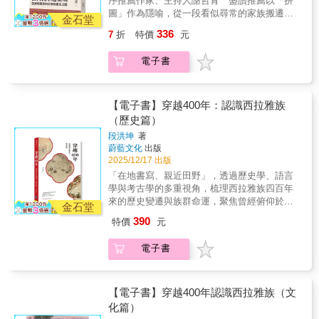
序推薦作家、主持人謝哲青 盛讚推薦以「拼
海泛舟、在部落生活的鮮活人群。全書亦以
圖」作為隱喻，從一段看似尋常的家族搬遷記
「場景」為記憶舞臺，嘗試重建臺灣首都生活
金石堂
憶出發，逐步揭開作者與臺北土地深層相連的
圈中城市原住民的生活面貌：外交、貿易、狩
336
7
折
特價
元
祖源線索。童年在關渡平原的河畔密林抓蝦、
獵、耕作、釀酒、染布、歌唱與祭儀，以及愛
撿起白石的片刻，被重新理解為祖靈悄悄放入
恨情仇如何與地景變遷交織。作者帶讀者回到
電子書
掌心的第一堂課：記憶與歸屬並非抽象概念，
百年前北臺灣，凝視河道被截直、草地化為跑
而是被土地、河岸與山林長久保存的生命訊
道、河泥成為磚塊，見證臺北在現代化洪流中
息。多年後，作者翻遍戶政資料，在外婆生母
反覆改名、遺忘，又被再次想起。書名所引的
的戶籍欄看見「熟」字，彷彿聽見時光回音，
【電子書】穿越400年：認識西拉雅族
「Raonoonoo（串珠）」象徵把散落的碎片串
從此踏上追尋之路，試圖重新聚合一段被遺忘
（歷史篇）
連成完整記憶：當我們停留、聚集、呼喚原本
百年的家族與族群史。書中核心信念是：身分
的河流與山嶺之名，祖靈便回應，城市的深層
段洪坤
著
是記憶的容器，而「名字」是呼喚祖靈的線
脈動亦得以復活。這不僅是個人尋根書寫，更
蔚藍文化
出版
索。作者循著名字，找回凱達格蘭族珍稀的存
是一盞照亮城市原住民記憶與歸屬的微光。
2025/12/17 出版
世婚約書、家族土目章等關鍵證物，使祖靈不
「在地書寫、親近田野」，透過歷史學、語言
再只是文獻裡的字，而是曾在山林奔跑、在河
學與考古學的多重視角，梳理西拉雅族四百年
海泛舟、在部落生活的鮮活人群。全書亦以
來的歷史變遷與族群命運，聚焦曾經俯仰於臺
「場景」為記憶舞臺，嘗試重建臺灣首都生活
金石堂
南平原的新港（Sinckan）、蕭壠
圈中城市原住民的生活面貌：外交、貿易、狩
390
特價
元
（Soulangh）、麻豆（Mattau）、目加溜灣
獵、耕作、釀酒、染布、歌唱與祭儀，以及愛
（Baccloangh）等四大社群，段洪坤Alak
恨情仇如何與地景變遷交織。作者帶讀者回到
電子書
Akatuang將長年的累積與研究，提煉成《穿越
百年前北臺灣，凝視河道被截直、草地化為跑
400年：認識西拉雅族（歷史篇）》，不僅是對
道、河泥成為磚塊，見證臺北在現代化洪流中
歷史的回溯，更對殖民脈絡下受壓迫者的命運
反覆改名、遺忘，又被再次想起。書名所引的
深刻的回應。看見臺灣的文明記憶西拉雅，是
【電子書】穿越400年認識西拉雅族（文
「Raonoonoo（串珠）」象徵把散落的碎片串
四百年前這片土地原初的名字他們的語言、信
化篇）
連成完整記憶：當我們停留、聚集、呼喚原本
仰與故事在荷蘭檔案與祖靈祭場間，延續成一