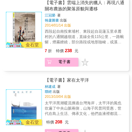
【電子書】雲端上消失的獵人：再現八通
關布農族的聚落原貌與遷移
江冠榮
著
翰蘆圖書
出版
2014/01/14 出版
西段起自南投東埔村、東段起自花蓮玉里卓麓
村的八通關越嶺道，直線全長115公里，一路蜿
蜒，煙霧繚繞，部分路段或地形險峻，或溪水
金石堂
相隨，沿途景致美麗又深邃，而主要的沿線大
238
7
折
特價
元
多為布農族巒社群及郡社群聚落昔時安身立命
之地。隨著時代遷移、政權影響，布農族曾歷
電子書
經四次大遷徙，昔日居所橫遭湮滅，人跡罕至
的八通關古道，亦曾淹沒於荒草；面臨不同階
段的遷移歷史，布農族呈現出非常獨特的遷徙
文化，神話傳說的影響，更深深地鑿於布農族
【電子書】家在太平洋
的每個移動行止。這段流浪的歷程，觸發了住
林建成
著
於花蓮馬遠村的作者，撰著論文，展開尋根。
聯經
出版
作者以最大心力，為遺失或謬誤的地名加以正
2013/10/04 出版
名，這段正名的過程，作者更找回地名與環境
太平洋黑潮暖流拂過台灣海岸，太平洋的風也
地貌歷史的深密關係，更對於聚落舊屋的生活
吹遍了中央山脈兩側，山海子民普同受惠，世
意義有最豐富而詳盡的詮釋，使得這本著作堪
代在島上生活、傳承文化，他們血液裡都流動
為布農族生活史的最佳紀錄。
同樣的血緣因子。太平洋就如同他們千百年來
208
金石堂
特價
元
的生命之水……＊ 本書版稅捐贈馬偕台東分院
籌募後山醫療圓夢工程基金