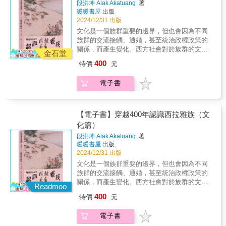
的河流與山嶺之名，祖靈便回應，城市的深層
段洪坤 Alak Akatuang
著
條時間的河這是一部穿越殖民與遺忘的歷史之
脈動亦得以復活。這不僅是個人尋根書寫，更
暖暖書屋
出版
書以圖像與敘事重構臺灣的文化根源也是一場
是一盞照亮城市原住民記憶與歸屬的微光。
2024/12/31 出版
追尋「我們從何而來」的深刻旅程深入臺南學
文化是一個族群重要的邊界，但也會因為不同
基石，重寫殖民史中失落的西拉雅篇章城市的
族群的交流接觸、通婚，甚至統治政權政策的
發展與歷史的書寫，往往由握有文字權力的一
關係，而產生變化。西方社會對於族群的文化
方主導。臺南，作為臺灣歷史的起點，不僅是
金石堂
接觸，定義為「涵化」或「濡化」；漢民族以
漢人拓墾的古都，更是南島語族群最早居住與
400
特價
元
外的族群接受漢文化的過程，常被稱為「漢
活動的領域。然而，在四百年殖民史的敘事洪
化」。平埔族群甚或西拉雅族，長期以來都背
流中，真正立足於此的族群——西拉雅族，其
電子書
負著「漢化過深」汙名而被質疑能否取得國家
歷史身影卻長期被主流文字所遮蔽。段洪坤秉
法制下的原住民身分。所以，談到族群文化，
持「在地書寫、親近田野」的核心理念，透過
西拉雅族總是被用放大鏡來檢視是否有所謂
歷史學、語言學與考古學的多重視角，專注於
「傳統文化」。西拉雅族是臺灣文字歷史上第
【電子書】穿越400年認識西拉雅族（文
梳理西拉雅族群四百年來的歷史變遷與族群命
一個被記錄、被看見的原住民族，不管是漢人
化篇）
運，特別聚焦於臺南平原上的四大社群：新港
或荷蘭人，甚至19世紀來到臺灣的宣教士、冒
社（Sinckan）、蕭壠社（Soulangh）、麻豆社
段洪坤 Alak Akatuang
著
險家，對西拉雅族的人文風貌多所描述，反而
（Mattau）、目加溜灣社（Baccloangh），不
暖暖書屋
出版
是日治時期的日本學者興趣缺缺，頂多只在傳
僅回溯歷史，更是對殖民脈絡下受壓迫者的命
2024/12/31 出版
統祀壺信仰上有所著墨，其他文化面貌的調查
運深刻的回應。千年與四百：在文字歷史之外
文化是一個族群重要的邊界，但也會因為不同
文字幾乎付諸闕如，戰後更不用說，1990年代
尋找根源許多歷史論述慣以四百年來界定臺灣
族群的交流接觸、通婚，甚至統治政權政策的
臺灣興起一波「平埔研究」浪潮，但不久「平
史，忽略了原住民口傳與考古文物的千年痕
關係，而產生變化。西方社會對於族群的文化
埔研究」被視為學術雞肋，慢慢被學界忽視。
Readmoo
跡。本書回溯史前時代，透過考古學家對蔦松
接觸，定義為「涵化」或「濡化」；漢民族以
但是2000年後，西拉雅族裔的學者及地方文化
400
特價
元
文化的發現，連結了西拉雅族舊社遺址。無論
外的族群接受漢文化的過程，常被稱為「漢
工作者，從自己的族群視角，努力口訪耆老、
是新市的社內遺址、麻豆的前班遺址，其出土
化」。平埔族群甚或西拉雅族，長期以來都背
重建文化過程中，慢慢找到這片土地上的西拉
電子書
文物都證明了西拉雅族群與蔦松文化在年代與
負著「漢化過深」汙名而被質疑能否取得國家
雅人文化足跡。本書分成八個章節，分別從西
文化內涵上的連貫性。這項開創性的考古對