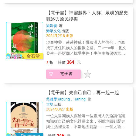
法制下的原住民身分。所以，談到族群文化，
拉雅族的社會家庭制度（政治、婚姻家庭、年
照，為西拉雅族的歷史長度提供了堅實的佐
西拉雅族總是被用放大鏡來檢視是否有所謂
齡階級、命名文化）、飲食文化、漁獵文化、
證：西拉雅人並非忽然出現，而是在臺南平原
「傳統文化」。西拉雅族是臺灣文字歷史上第
【電子書】神靈越界：人群、眾魂的歷史
信仰文化、服飾文化及歌舞文化等面向來讓大
上持續性存在，從未真正斷裂或離開的土地主
一個被記錄、被看見的原住民族，不管是漢人
競逐與原民復振
家認識西拉雅族文化面貌。
人。血淚斑斑：殖民政權下的剝削與奴役自17
或荷蘭人，甚至19世紀來到臺灣的宣教士、冒
梁廷毓
著
世紀荷蘭人登臺，西拉雅族原有的自給自足生
險家，對西拉雅族的人文風貌多所描述，反而
游擊文化
出版
活即面臨重大衝擊。荷蘭東印度公司以重經濟
是日治時期的日本學者興趣缺缺，頂多只在傳
2024/12/18 出版
殖民為核心，對族人實施納貢與服勞役，更引
統祀壺信仰上有所著墨，其他文化面貌的調查
混血神靈，赫赫神威！懾服漢人的信仰，也牽
發爭議的贌社制度，讓漢人承包商利用特權壟
文字幾乎付諸闕如，戰後更不用說，1990年代
成了原住民族人的復振之路。二○一○年，北投
斷交易，以賤價收購鹿皮鹿肉，從中賺取暴
臺灣興起一波「平埔研究」浪潮，但不久「平
發生一起拆廟／抗爭事件！事件主角保德宮因
利，使族人經濟利益遭到嚴重壓榨。隨後的明
埔研究」被視為學術雞肋，慢慢被學界忽視。
金石堂
土地產權的移轉，新地主訴諸公權力要求廟方
鄭時期，對族人的剝削更是變本加厲，不僅徵
但是2000年後，西拉雅族裔的學者及地方文化
364
7
折
特價
元
遷廟還地，甚至與護廟信眾爆發衝突。最終，
收重達數倍的人頭稅與田賦，更強行執行「寓
工作者，從自己的族群視角，努力口訪耆老、
經過雙方協調保存廟中歷史文物，以及在二次
兵於農」的屯田制。鄭成功軍隊視原住民的傳
重建文化過程中，慢慢找到這片土地上的西拉
電子書
擲筊得到主祀池府王爺的應允下，才得以移駕
統生活領域為「無主荒埔」，大規模佔據四大
雅人文化足跡。本書分成八個章節，分別從西
神尊，進行拆廟。特別的是，保德宮的主祀神
社土地進行拓墾，導致族人傳承數代的土地被
拉雅族的社會家庭制度（政治、婚姻家庭、年
尊池府王爺被稱作「番仔王爺」。不過，王爺
掠奪。到了清領時期，儘管官方表面上試圖禁
齡階級、命名文化）、飲食文化、漁獵文化、
信仰本該為漢人民間信仰中的一環，何以這尊
【電子書】先自己自己，再一起一起
止繁重差役（如為官員抬轎、駕牛車、遞送公
信仰文化、服飾文化及歌舞文化等面向來讓大
王爺被稱作「番仔」？保德宮的所在地，被地
文的「麻達」），但社商與通事的朘削卻未曾
家認識西拉雅族文化面貌。
吳雅雯Yabung．Haning
著
方漢人耆老世稱為「番仔厝」，是昔日原住民
停止。這些漢人代理人在官方默許下，持續剝
大塊
出版
部落北投社下社的範圍，彼時多為潘姓族人聚
削族人的漁獵與農產，導致族人無力繳納賦
2024/08/27 出版
居。十九世紀初，據傳族人在貴子坑溪撿到一
稅，最終只能典押或賤賣土地，造成地權大量
一位太魯閣族人寫給每一位臺灣人的邀請信讓
尊池府王爺，當時族人並不知道該尊神像為何
流失，從而被迫離散。這段歷史，完整展現了
知識從自己的文化裡長出來，不斷地回到歷史
物？帶回部落後卻有人感應「起乩」，因而受
西拉雅人如何一步步被殖民體制推向貧困與邊
與生活裡去看，不斷地去對話……一個太魯閣
到族人供奉崇拜。後來，這尊僅為原住民族人
緣。刀火下的臣服：十二年抗爭與族群異化西
族女兒「回家」的故事。回到自己的經驗去尋
245
所祭祀、隨著族人遷徙流離的神祇，由於昭昭
Readmoo
特價
元