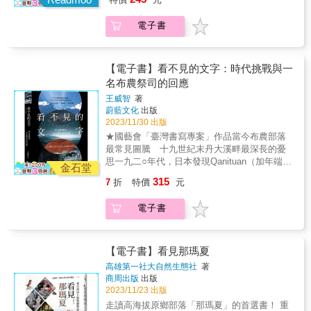
拉雅族群的歷史絕非全然臣服。在荷蘭殖民初
找，回到家族裡的故事去尋找，把會呼吸的歷
神威，雄雄赫赫，逐漸擴及漢人信仰，於是乎
期，族人曾發動長達十二年的抗荷歷程。其
史找回來。「媽，為什麼我是太魯閣族？」當
漢人將神靈冠以「番仔」名號，不但隱喻著
中，1629年著名的「麻豆事件」，麻豆社、目
電子書
時十七歲的我哭著問。「我不要當太魯閣族，
「神靈越界」--不同族群靈力信仰的交互流動，
加溜灣社與蕭壠社組成聯盟，在一條河口擊殺
把我的血抽掉！」我說。「妳就是太魯閣族
也顯現著原漢族群在淡北地帶數百年來的歷史
荷蘭士兵，這是臺灣原住民歷史上對抗西方殖
呀。」媽媽把手放在我手上，這麼回我。
衝撞與遺緒。當地的原住民族群在不斷湧入的
民者最著名的武力行動之一。然而，在1635
Yabung．Haning 是一九八〇年代出生的太魯閣
【電子書】看不見的文字：時代挑戰與一
移墾漢人與歷代不同的政權，透過奇巧詐騙、
年，由於荷蘭軍隊增援，加上天花疫情重創蕭
族女性，在接受現代高等教育後，也接受了許
名布農祭司的回應
暴力脅迫、國家政策的侵墾掠地過程中，失去
壠社和麻豆社的戰力，四大社最終被迫臣服。
多外來對於自己族群的詮釋及標籤，使得她覺
了土地、失去了身分，也失去了部落與傳統的
王威智
著
族人從此成為殖民政權的軍事輔助力量（馬前
得書讀得越高卻離部落越遠。為了打破困境，
蔚藍文化
出版
生存方式。他們隱身於過去的漢人聚落，被吞
卒），協助荷蘭人征戰臺灣島上的其他原住民
她透過回顧自己的成長經歷，父母親、祖父母
2023/11/30 出版
沒在今日的大臺北都會區之中。然而，安座於
部落。清領時期，族人亦被迫接受更嚴苛的異
輩及家族成員所經歷的遷移與勞動史，以家族
新土地上的「番仔王爺」，依舊護佑著北投地
★國藝會「臺灣書寫專案」作品當今布農部落
化政策。除了強制漢化服飾與薙髮蓄辮，清廷
口述出發，並與太魯閣族青年社群彼此的家庭
區的原漢人群。祂的存在暗示著，隱形的族人
最常見圖騰 十九世紀末丹大溪畔最深長的憂
更大力推動漢式教育（社學），使原本採羅馬
故事對話，交織詮釋出當代太魯閣族家庭的樣
從未於淡北地帶消失，他們透過自己的宇宙觀
思一九二○年代，日本發現Qanituan（加年端）
字拼寫母語的族人，逐漸失語。清朝並強制族
貌，希望為臺灣社會提供理解太魯閣族社會的
金石堂
與文化觀，再次理解、詮釋看似原本該屬於漢
的祭事曆。殖民當局對木板上的圖紋感到吃
人改漢姓，許多特殊的漢姓如「段」（來自
方式。原來，要能看懂自身族群議題及標籤，
315
7
折
特價
元
人的信仰，並以獨一無二的番仔獅陣與漢人陣
驚，他們從未見過臺灣原住民族使用文字或符
Akatuang）、「買」（來自Dakalomay）等，
是無法透過國外的知識研究、臺灣社會的學術
頭技藝互動交陪，不但證明了己身的存有，也
號，何況是深山裡的布農族。祭事曆引爆關
是族人為了在殖民壓力下保留部分家族語音特
理論，而是得從自身家庭及個人情緒來讀懂族
電子書
維繫了潘姓族人的身分認同與文化傳承。如
注，成為燦爛博覽會的展覽品，報紙大肆報
徵而採取的策略。離散與聚合：遷徙、失語與
群面臨的問題。重要的是必須由我們自己長出
今，淡北地帶的原住民族人，以「凱達格蘭」
導。十九世紀末，出於某種驅力，Laung
重尋認同在土地被剝奪和經濟壓力下，西拉雅
的聲音來詮釋自己。無論你是不是原住民族，
之名作為族群認同的依歸，並指認七星山作為
Mangdavan 創造祭事曆。四十年後，臺灣總督
族四大社群被迫展開數百年的大遷徙。社民從
都可以用這種最庶民的方式來理解自己。王增
凱達格蘭族人的聖山與祖靈之地。族人藉由祭
府視學官橫尾廣輔彷彿印第安納．瓊斯，似乎
原鄉（如臺南新市、佳里、麻豆）東遷至丘陵
【電子書】看見那瑪夏
勇／政治大學社會工作研究所教授 專文推薦
祀祖靈、復返神聖空間，重新凝聚散落、隱沒
為了證明某事，狂熱搜找更多祭事曆……二○一
山區，如吉貝耍、頭社、番仔田、口仔口、崗
Ciwang Teyra ／臺灣大學社會工作學系副教授
高雄第一社大自然生態社
著
於都市叢林的族人，連結已然與過往斷裂的文
九年，本書作者王威智參與文化部文化資產局
仔林、木柵等地，甚至越過山脈，與大武壠社
商周出版
出版
Liglav A-wu ／作家余桂榕／延平鄉立圖書館館
化觀與宇宙觀，努力復振自己的文化，找回遺
「布農族音樂Pasibutbut特展——來自
群共同落腳於高雄（如內門、田寮）和花東縱
2023/11/23 出版
長官大偉／政治大學民族學系教授兼系主任林
落的身分，喚起失去的族名。或許，實質地理
Mai’Asang的聲音」，撰擬文案與展覽手冊。這
谷，形成了跨族群、多社群聚居的特殊現象。
益仁／臺北藝術大學博物館研究所教授夏曉鵑
走讀高海拔原鄉部落「那瑪夏」的首選書！ 重
空間的部落早已不復存焉，甚至終歸無可復