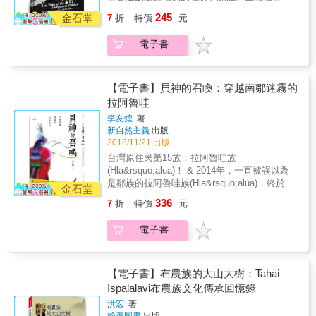
驚人的速度不斷衝擊、甚至取代原住民原本的
245
金石堂
7
折
特價
元
領域與文化，不論在文化上、意識與認知上。
每年都有大量族人在遵循傳統慣習時，因違反
電子書
礦業法、國家公園法、槍砲條例、野保法，以
及森林法等相關規定，遭到國家法律訴追而身
陷囹圄。我們所自以為的「文明」，難道非要
犧牲原住民對自身的文化認同？主流社會的偏
【電子書】貝神的召喚：穿越南鄒迷霧的
見，如何影響原住民的權益和文化？他們的信
拉阿魯哇
仰和文化不應該被尊重？他們的訴求該如何被
李友煌
著
重視？本書從發生在部落的六個個案出發，深
新自然主義
出版
入探究原住民族在狩獵文化、土地、自然資源
2018/11/21 出版
管理、居住及民事繼承上所面臨的困境。族群
台灣原住民第15族：拉阿魯哇族
和文化正如不同色彩，期盼每一種色彩都能被
(Hla&rsquo;alua)！ & 2014年，一直被誤以為
看見，讓世界像彩虹般，呈現繽紛的美麗。
是鄒族的拉阿魯哇族(Hla&rsquo;alua)，終於從
金石堂
歷史迷霧中走出，獲得官方認定為台灣第15族
336
7
折
特價
元
原住民！目前人口數約400人的拉阿魯哇族，是
台灣原住民中，唯一以貝殼為神的族群，由於
電子書
多數民眾對其不為所知，加上面臨語言、文化
瀕危，本書以拉阿魯哇族獨特的十二貝神信仰
為結構，重現拉阿魯哇族爭取正名及文化復振
的艱辛歷程，包括： 族群如何走出歷史迷霧，
【電子書】布農族的大山大樹：Tahai
從「南鄒族」的他人歸類中脫身，找到真正屬
Ispalalavi布農族文化傳承回憶錄
於自己的身分認同。 & 揭開貝神的神祕面紗，
洪宏
著
族人如何失落及重現其獨特信仰祭典的過程、