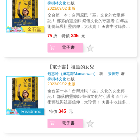
自然生態社的師生，於二○一五年啟動「3952～
白日夢式的憧憬；自我封閉，以神秘經驗處理
原住民族群打開了復權的大門。然而，復名復
臺灣原住民族被殖民的歷史創傷圖鑑……這本
橡樹林文化
出版
期待是有天能為高屏溪注入一些生命活水。
0的生命大河&mdash;&mdash;高屏溪流域踏查
挑戰帶來的衝擊；直視危機，試著將之化為有
權的道路尚未走完，面對中央政府後續推出的
2023/09/02 出版
書記錄著一位成功進入主流社會的原住民女
「高屏溪加上流域中兩大主要溪流荖濃溪與楠
與書寫行動」計畫，陸續從出海口高雄端向上
利未來發展的元素。那麼，祭司Laung
專法草案中潛藏的權利分化和資源限制，西拉
孩，嘗試回到部落自己的根，尋找屬於原住民
梓仙溪的族群歷史、古道舊路、文化史蹟、地
全台第一本！台灣原民「巫」文化的女巫傳
踏溯，走讀林園、大寮、大樹、旗山、杉林與
Mangdavan遇到什麼挑戰？一八八七年，「集
雅族仍需持續奮力，爭取完整的民族地位。
社會工作者自己的知識生成之路。──王增勇／
質地形、傳統技藝、產業、美食與自然生態
記！ 部落的靈療師‧祭儀文化的守護者 百年巫
甲仙，探訪各行政區人文歷史與自然資源。 &
集水尾道」（即關門古道）開通，這是清帝國
《穿越400年：認識西拉雅族（歷史篇）》是作
政治大學社會工作研究所教授
等，都可規劃為一日或二日行的旅遊地圖。」
術傳統與祖靈信仰，太珍貴！ ★書中收錄多張
二○二二年，在王春智老師的帶領下走訪、記錄
金石堂
最後一條「撫番道路」，為「牡丹社事件」後
者投身西拉雅族文史運動二十年來的心血結
& 【本書特色】 1. 全新認識高海拔原鄉行政區
難得一見全彩照片，一窺排灣族女巫及祭儀全
那瑪夏的傳說，用心與雙手編織這個原民行政
清帝國面對國際挑戰的回應之一。這條橫貫道
345
晶，以嚴謹的學術態度，揭示被文字隱匿卻充
75
折
特價
元
&mdash;那瑪夏的堅韌與溫柔！ 2. 看見公民社
貌★ ★要成為女巫，需要有特殊的能力和身
區的歷史文化與現今生活樣貌，完成踏查那瑪
經過Qanituan，未收「撫番」之功，反而可能
滿韌性與尊嚴的族群歷史。展讀此書，就是走
會學習力&mdash;&mdash;高雄第一社大自然
分？還是有心就能學會？ ★女巫究竟是怪力亂
夏與楠梓仙溪源流的書寫，以及後續荖濃溪上
成為丹大溪流域的「挑戰」，從而觸發布農祭
進這段活生生的歷史現場，感受西拉雅族如何
電子書
生態社師生以雙腳走讀、記錄台灣，用心和雙
神？還是鞏固、療癒部落的中心支柱？ ★該用
溯區域的規劃。 & 王春智老師心中美麗的期許
司Laung Mangdavan的戒心。身為一名祭司，
在夾縫全力生存，如何無畏失語力拚重獲自我
手詮釋台灣多元生活文化探查。 3. 遇見原鄉的
理性來研究這股超自然力量？或是終究得臣服
&mdash;&mdash; 「這八年來，踏查小組總在
Laung Mangdavan深知傳統文化的核心在於他
的歷程。
新生命&mdash;&mdash;地處偏遠、遭受風災
其中？ & 「沒有巫師，頭目怎麼保護族人？」
春天擬訂計畫，夏天採訪踏查，秋天整理書
所維繫的祭儀，外力進入令他擔心傳統崩壞。
惡水肆虐的那瑪夏，歷經十年重建與自主發展
台東縣達仁鄉的土坂部落，保留了排灣族最傳
【電子書】祖靈的女兒
寫，冬天出刊發表。我們的努力就像來自玉山
面對可能的挑戰，他選擇「直視危機，試著將
後，創造並保護許多原民文化與生態特色。 &
統的文化，但他們已逾半世紀沒有立新女巫。
峰頂融雪的涓滴細流，慢慢累積匯集，最大的
包惠玲（嬤芼灣Mamauwan）
著 、
張菁芳
著
之化為有利未來發展的元素。」設法將無形的
嬤芼灣自從小時候目睹父親溺水身亡，便發現
橡樹林文化
出版
期待是有天能為高屏溪注入一些生命活水。
口述傳統化作有形的書面紀錄，是他回應的方
自己具有容易感知及接收夢兆的靈媒體質。而
2023/09/02 出版
「高屏溪加上流域中兩大主要溪流荖濃溪與楠
式。發前人所未發，祭事曆誕生。幾乎可以斷
二〇〇七年達仁鄉公所破天荒地開辦了全台第
梓仙溪的族群歷史、古道舊路、文化史蹟、地
全台第一本！台灣原民「巫」文化的女巫傳
言，Laung Mangdavan動用了一己所能動用的
一屆「女巫培訓班」，讓她開始了這條漫長的
質地形、傳統技藝、產業、美食與自然生態
記！ 部落的靈療師‧祭儀文化的守護者 百年巫
智慧、創意，以及勇氣。牡丹社事件後，清帝
習巫之路&hellip;&hellip; & 「時代變遷下，族
等，都可規劃為一日或二日行的旅遊地圖。」
術傳統與祖靈信仰，太珍貴！ ★書中收錄多張
國修築了不少「撫番道路」，經過許多部落，
人如何努力維續傳統？」 療癒往者與生者的招
& 【本書特色】 1. 全新認識高海拔原鄉行政區
難得一見全彩照片，一窺排灣族女巫及祭儀全
似乎僅有Laung Mangdavan對外力可能引發的
345
魂儀式、祈求作物豐收的小米收穫祭，以及五
Readmoo
特價
元
&mdash;那瑪夏的堅韌與溫柔！ 2. 看見公民社
貌★ ★要成為女巫，需要有特殊的能力和身
文化危機作出積極的回應。無論預見什麼，
年一度的排灣族大事──五年祭，都是排灣族原
會學習力&mdash;&mdash;高雄第一社大自然
分？還是有心就能學會？ ★女巫究竟是怪力亂
Laung Mangdavan必然是不凡的智者。本書原
生文化的體現。外來宗教與傳統的碰撞、部落
電子書
生態社師生以雙腳走讀、記錄台灣，用心和雙
神？還是鞏固、療癒部落的中心支柱？ ★該用
題「iși-lu-lusɁan（布農繪曆／祭事曆）——看
的群體意識差距、儀式面臨的斷層危機等等，
手詮釋台灣多元生活文化探查。 3. 遇見原鄉的
理性來研究這股超自然力量？或是終究得臣服
不見的符號／文字系統及其消殞」，以祭事曆
頭目、首席女巫及族人彼此幫助，共同祈求祖
新生命&mdash;&mdash;地處偏遠、遭受風災
其中？ & 「沒有巫師，頭目怎麼保護族人？」
的源流與去向，及布農族的小米、信仰、神話
靈庇蔭，並奮力維護、實踐歲時祭儀。 & 「習