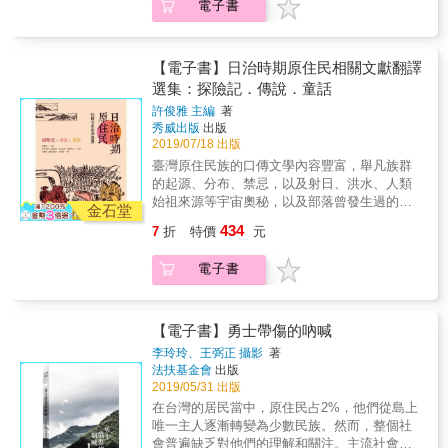
電子書
裡是一般平地人沒有「入山證」也不准進山的
參考資料， 本書可提供部落或學校延伸教學參
特別管制區。綠來到戒嚴狀態下的臺灣，過著
考資料。
隔牆有耳的生活，凡事都要小心翼翼。戒嚴時
期的臺灣與北部泰雅族人的生活是什麼樣貌？
【電子書】日治時期原住民相關文獻翻譯
在那個年代，「高砂族」因為莫須有的罪名而
選集：探險記．傳說．童話
坐牢者不在少數，更有樂信‧瓦旦等人被處決。
許俊雅 主編
著
瓦旦‧達拉（林昭明）在學校產生了「我們也要
秀威出版
出版
創造自己的文字，書寫自己文字的文章」的想
2019/07/18 出版
法，他參加「蓬萊民族自救鬥爭青年同盟」，
臺灣原住民族的口傳文學內容豐富，舉凡族群
卻因此被控「叛亂」，入獄十五年；兄弟林昭
的起源、分布、禁忌，以及射日、洪水、人類
光則被誣告與中國共產黨有關聯而入獄。日本
始祖來源等宇宙奧秘，以及部落曾發生過的真
學者菊池一隆自1976年起，十餘次走訪角板
金石堂
實事件，都涵蓋其中。日治時期有關原住民族
山，以日語親自訪談：和夫&綠、樂信‧瓦旦的
434
7
折
特價
元
的調查、採錄與研究，留下相當多珍貴的文獻
親族林昭明、林茂成與林昭光；以及二戰時期
史料，本書特別編譯其中六種代表性著作：中
的高砂義勇隊黃新輝與泰雅族傳教士黃榮泉。
電子書
島竹窩的〈生蕃地探險記〉、秋澤烏川的〈傳
本書分為兩輯：輯一是和夫與綠的訪談紀錄。
說的高砂族〉、川上沈思的〈臺灣蕃人的傳
兩人口述從跨國通信、戀愛、結婚到山地生活
說〉以及西岡英夫的〈生蕃童話〉、〈續生蕃
的細節；第二部分則以「白色恐怖」為中心，
童話〉以及〈海相關的生蕃童話〉。著作內容
【電子書】勇士帶傷的吶喊
對角板山泰雅族進行訪談，包括當時入獄的林
兼及鄒族、布農族、普悠瑪族、泰雅族、賽夏
昭明、林昭光，受難者家屬林茂成；也兼及參
李玲玲、王弼正 攝影
著
族、賽德克族、雅美族、阿美族、排灣族、阿
法扶基金會
出版
加高砂義勇隊出征的黃新輝與泰雅族傳教士黃
緱澤利先族等各族，許多故事充滿奇幻色彩，
2019/05/31 出版
榮泉等人。七則證言、大量照片，這是一段白
但也同時反映了原住民的風土民情，呈現原始
色恐怖時期的泰雅族口述史，這是關於那個年
在台灣的居民當中，原住民占2%，他們從島上
部落的獨特價值觀。
代，我們還不知道的事。
唯一主人逐漸轉變為少數民族。然而，整個社
會普遍缺乏對他們的理解和關注。主流社會以