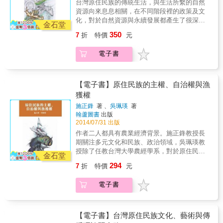
台灣原住民族的傳統生活，與生活所繫的自然
資源向來息息相關，在不同階段裡的政策及文
化，對於自然資源與永續發展都產生了很深的
金石堂
影響。以台灣原住民族自然資源做為主軸的本
350
7
折
特價
元
書，整合了學術理論與田野經驗，討論範圍擴
及生命、文化、財產及自決等四權，帶領讀者
電子書
思考，如何借重原住民族的智慧來重新調整資
源運用的模式。本書針對法律規範與傳統權力
之間的思辨，有非常深入的論述，在宏觀角度
的視野上，觀察政策及實務的權衡關係，也有
【電子書】原住民族的主權、自治權與漁
非常務實和直接的分析，頗能釐清資源運用的
獲權
根源問題，進而省思永續發展的影響與價值。
施正鋒
著 、
吳珮瑛
著
翰蘆圖書
出版
2014/07/31 出版
作者二人都具有農業經濟背景。施正鋒教授長
期關注多元文化和民族、政治領域，吳珮瑛教
授除了任教台灣大學農經學系，對於原住民族
金石堂
相關議題也有深入研究。本書為其二人相關文
294
7
折
特價
元
章的合集。全書主要以主權作為基礎架構，探
討加拿大、紐西蘭、澳洲、臺灣原住民族的主
電子書
權、自治權與漁獲權問題，討論範圍擴及行
政、立法、司法等不同面向，並附有相關國際
規約、法律、以及宣言，幫助讀者釐清主權脈
絡下的因果關係。1980年代起，受到國際原住
【電子書】台灣原住民族文化、藝術與傳
民族運動的影響，台灣原住民族展開權利保障