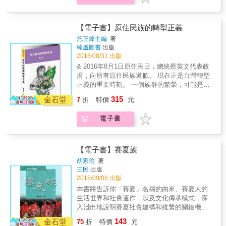
友，因天界小米、芋頭都很豐盛，乃求取其種
子，但朋友吝惜不給。於是那人上天竊取小
米、芋頭的種子，將其放入陽物之穴中，然後
【電子書】原住民族的轉型正義
降到此sabdiq之地來，將其播種土中，此為我
施正鋒主編
著
社農作物之起源。當時一粒小米就能使四、五
翰蘆圖書
出版
人飽腹，因此番丁們外出時各自把數粒小米藏
2016/08/31 出版
在食指指甲縫而行。又當其用餐時，取其一粒
& 2016年8月1日原住民日，總統蔡英文代表政
烹煮，增加成為滿鍋的飯。故在狩獵等時，只
府，向所有原住民族道歉。 現在正是台灣轉型
要帶四粒去即可過三夜。然而有一孕婦，將其
正義的重要時刻。 一個族群的繁榮，可能是建
簸箕中的小米取出，同時投入開水中，結果鍋
立在其他族群的苦難之上，我們不該視其為人
315
破裂，熱水迸出而小米四散，孕婦被此噴中而
金石堂
7
折
特價
元
類發展的必然結果，也不該再將種種不公平的
死亡了。從此以後小米若不煮多就不足以飽
現狀視為理所當然。 過往的殖民∕威權政權忽視
腹。」──paliljauz番sabdiq群社的粟種神話 &
電子書
人民的權利，在槍桿前，死去的人們只能埋屍
臺灣原住民族的文化內涵，可以說就是「小米
荒野，受傷的人們只能忍隱苦痛。而如今台灣
的文化」，其生活信仰與祭典儀式，全與小米
是個民主國家，除非我們是一個不公義的國
有關，而其粟種神話也是每個部落普遍流傳，
家，否則我們必須去正視這一段歷史，真相必
【電子書】賽夏族
是各族群極為重要的神話母題。取火種則大多
須被揭露。 如同，蔡總統在道歉中所說的：
胡家瑜
著
與洪水神話連結在一起，普遍會提到山羌、水
「在泰雅族的語言裡，『真相』叫做Balay。而
三民
出版
鹿或是鳥類的取火母題；與西方普羅米修斯的
『和解』叫做Sbalay，也就是在Balay之前加一
2015/09/08 出版
盜火和中國大陸南方少數民族的火種神話不
個S的音。真相與和解，其實是兩個相關的概
本書將告訴你「賽夏」名稱的由來、賽夏人的
同，臺灣原住民族的火種通常是在洪水中失去
念。換句話說，真正的和解，只有透過誠懇面
生活世界和社會運作，以及文化傳承模式，深
或遺忘，再由動物取回，是非常素樸的神話意
對真相，才有可能達成。」 因此「轉型正義」
入淺出地說明賽夏社會建構和維繫的關鍵機
象。「粟種」與「火種」也常與原住民族的遠
要調查真相、公佈真相，讓國家領導人代表現
制，以及疊合併納多元文化要素的特性。同
方他界、地底的小黑人或者與女人島相關。因
143
在的政府對受害者道歉、賠償、並返還名譽。
金石堂
75
折
特價
元
時，藉由分析信仰祭儀和文化傳統，尤其是大
此，粟種與火種是最適合觀察、比較整個南島