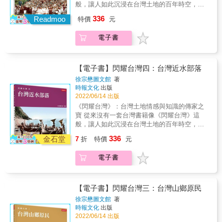
為例，本畫冊使用日本學術權威森丑之助先生
般，讓人如此沉浸在台灣土地的百年時空，猶
在百年前所拍攝的經典原住民圖錄照片，一般
如步行其間，徜徉於四周炫目感人的風情，偶
336
出版社都使用舊出版品反覆翻拍的圖片，大多
Readmoo
特價
元
爾也因目睹具體的事件而感受到內心強大的衝
都已模糊不清；然而，徐宗懋圖文館卻使用用
擊。這套書已經超過傳統紙本書的視覺極限，
市價高達50萬台幣的森丑之助的精緻柯羅版原
電子書
而是台灣土地情感而知識的傳家之寶。不只是
版圖片。如此投資只為了取得最好的印製效
放在書架，而是注入未來世世代代的台灣人的
果，這也使得《閃耀台灣》中的原住民圖像無
心靈，不斷地被學習和重溫，具有永恆的典藏
論內容和視覺效果，都達到了台灣出版界史上
價值。 能做到這一點，是因為《閃耀台灣》使
【電子書】閃耀台灣四：台灣近水部落
的最高峰。 至於物產和生態方面的圖片，則是
用了最精美的照片原材料，以及最高端的現代
徐宗懋圖文館
著
使用了《大量台灣寫真大觀》、《亞細亞寫真
數位上色工藝技術。這是徐宗懋圖文館動用了
時報文化
出版
大觀》和《台灣物產大觀》精美的原版照片，
累積20年的原照片收藏，以及過去5年建立的國
2022/06/14 出版
呈現了前所未有的視覺效果。有關過去台灣人
際一流數位上色藝術師團隊，兩項優勢所取得
《閃耀台灣》：台灣土地情感與知識的傳家之
生活和習俗的影像則是民國49年（1960年）薛
的驚人成果。 以《台灣山鄉原民》這一本畫冊
寶 從來沒有一套台灣書籍像《閃耀台灣》這
培德牧師所拍攝的經典照片，每一張都是由原
為例，本畫冊使用日本學術權威森丑之助先生
般，讓人如此沉浸在台灣土地的百年時空，猶
底片沖洗出來，並且進行精美的數位上色，展
在百年前所拍攝的經典原住民圖錄照片，一般
如步行其間，徜徉於四周炫目感人的風情，偶
現了動人的往日情懷。 總之，在技術工藝層
336
出版社都使用舊出版品反覆翻拍的圖片，大多
金石堂
7
折
特價
元
爾也因目睹具體的事件而感受到內心強大的衝
面，台灣沒有任何一本出版物像《閃耀台灣》
都已模糊不清；然而，徐宗懋圖文館卻使用用
擊。這套書已經超過傳統紙本書的視覺極限，
做出如此大的財力，動用如此多的人力，以及
市價高達50萬台幣的森丑之助的精緻柯羅版原
電子書
而是台灣土地情感而知識的傳家之寶。不只是
付出如此深的心力，只為了留下一套值得代代
版圖片。如此投資只為了取得最好的印製效
放在書架，而是注入未來世世代代的台灣人的
相傳的台灣之寶。 《閃耀台灣》製作完成於台
果，這也使得《閃耀台灣》中的原住民圖像無
心靈，不斷地被學習和重溫，具有永恆的典藏
灣疫情最嚴重的兩年，很多人不能正常上學上
論內容和視覺效果，都達到了台灣出版界史上
價值。 能做到這一點，是因為《閃耀台灣》使
班，收入和生活都受到影響。然而，就在此時
【電子書】閃耀台灣三：台灣山鄉原民
的最高峰。 至於物產和生態方面的圖片，則是
用了最精美的照片原材料，以及最高端的現代
此刻，我們做出最大的投資，投入最大的心
徐宗懋圖文館
著
使用了《大量台灣寫真大觀》、《亞細亞寫真
數位上色工藝技術。這是徐宗懋圖文館動用了
力，完成這一套經典作品，代表台灣在艱困的
時報文化
出版
大觀》和《台灣物產大觀》精美的原版照片，
累積20年的原照片收藏，以及過去5年建立的國
環境中奮鬥不懈的精神，有如一顆閃亮的鑽
2022/06/14 出版
呈現了前所未有的視覺效果。有關過去台灣人