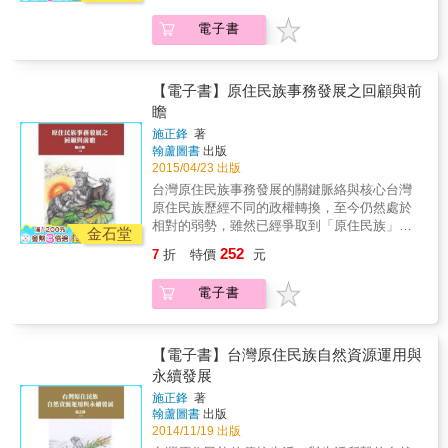
讓受害者獲得遲來的「正義」，能放下仇恨；
眾覺得神秘而好奇的巴斯達隘祭典（矮靈
語族神話的母題。 & 本書主題填補了過往研究
讓人們相信這個社會雖然不完美，但持續追求
電子書
祭），凸顯出賽夏人運用和掌握象徵資源（如
者未能特別鑽研的小米文化信仰，與原住民獨
公平正義；讓整個社會避免重複過去政權犯下
儀式行動或象徵物），轉化外界矛盾衝擊的智
特的洪水後取火種神話情節，涵蓋原住民的始
的錯誤，追求更公平正義的未來。 要做的事很
慧。賽夏族是臺灣原住民族中一個人口很少的
祖神話、粟種神話、洪水神話、取火種神話、
多，道歉只是第一步。
小族群，長期在周遭不同人群競合與政經情勢
小黑人神話與女子部落神話。作者透過紮實的
【電子書】原住民族事務發展之回顧與前
快速變化下，很早就發展出超越部落層次的族
的文獻爬梳與田野調查，再以文學性豐厚的細
瞻
群認同，展現獨特的凝聚力和強烈的集體意
膩筆法，勾勒出臺灣原住民族的神話系譜，讓
施正鋒
著
識。透過本書，不但可以理解賽夏社會動態建
讀者可深入探索臺灣原住民族神話的奇幻世
翰蘆圖書
出版
構的過程，也可以重新思考跨越時空變動的文
界。 & 本書特色 & 1.扎實的學術素養，細膩的
2015/04/23 出版
化生命力。
文學筆法，一本讀懂人類起源！ 2.補足臺灣原
台灣原住民族事務發展的關鍵脈絡與核心台灣
住民族小米文化信仰和取火種神話情節的研究
原住民族歷經不同的政權轉換，至今仍然處於
空缺。 3.收錄大量地方神話與傳說，身歷其
相對的弱勢，雖然已經爭取到「原住民族」的
金石堂
境、原汁原味。 4.比對中外各地的神話母題，
正名，但在「還我土地」及「自治」目標的達
論析嚴謹、條理分明。
252
7
折
特價
元
成則尚有未逮，例如「原住民族自區法」草
案，迄今仍然未能完成。台灣原住民族事務的
電子書
發展，在法律規範與傳統權力之間的拉扯與衝
突，仍是關鍵的核心，無論政策制定與社會氛
圍仍受到擠壓。在文化發展方面，教育權利與
考試規定仍是重要的問題並且影響甚鉅。這些
【電子書】台灣原住民族自然資源運用與
都會影響原住民族的未來發展。本書從不同面
永續發展
向回顧與探討原住民族的過去與未來，主題包
施正鋒
著
括民族語言、產業工作、國際情勢、政治選
翰蘆圖書
出版
擇、生態治理，並從政策面的角度深入分析，
2014/11/19 出版
大抵含括了台灣原住民族當前最重要的議題。