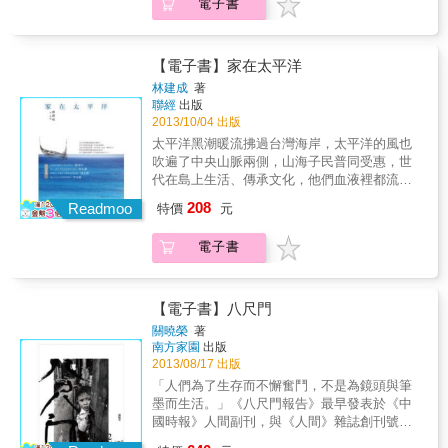
電子書
【電子書】家在太平洋
林建成
著
聯經
出版
2013/10/04 出版
太平洋黑潮暖流拂過台灣海岸，太平洋的風也
吹遍了中央山脈兩側，山海子民普同受惠，世
代在島上生活、傳承文化，他們血液裡都流動
同樣的血緣因子。太平洋就如同他們千百年來
208
Readmoo
特價
元
的生命之水……＊ 本書版稅捐贈馬偕台東分院
籌募後山醫療圓夢工程基金
電子書
【電子書】八尺門
關曉榮
著
南方家園
出版
2013/08/17 出版
「人們為了生存而不懈奮鬥，不是為鏡頭與筆
墨而生活。」《八尺門報告》最早發表於《中
國時報》人間副刊，與《人間》雜誌創刊號連
載五期，當時是一九八五年底。此報告發表時