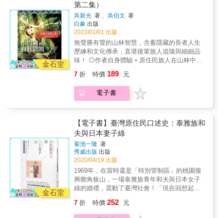
力，完成這一套經典作品，代表台灣在艱困的
完整詮釋及承傳， 學習他人文化的同時千萬不
第二集）
大觀》和《台灣物產大觀》精美的原版照片，
環境中奮鬥不懈的精神，有如一顆閃亮的鑽
要丟棄自己的根！ 以原住民族人的自我認同、
呈現了前所未有的視覺效果。有關過去台灣人
吳新光
著 、
吳伯文
著
石，永遠福星高照。 文/作者徐宗懋 & 《台灣
自信於傳統文化價值， 並戮力於族群語言和文
生活和習俗的影像則是民國49年（1960年）薛
白象
出版
近水部落》 本書以日本的台灣原住民權威森丑
化的詮釋和傳承為根本， 進而期許和其他多元
培德牧師所拍攝的經典照片，每一張都是由原
2022/01/01 出版
之助的圖像原作為底本，透過高端的上色技術
族群的相互欣賞，彼此相攜前行。 本書以鄒族
底片沖洗出來，並且進行精美的數位上色，展
無聲勝有聲的山林智慧，含蓄隱藏的長者人生
賦予新的生命。本畫冊介紹靠近海洋和湖泊的
阿里山達邦村「達德安部落」的實際地理環境
現了動人的往日情懷。 總之，在技術工藝層
歷練和文化傳承，直堪後輩族人追隨與細細品
原住民部落，主要集中在阿美族、達悟族和邵
為背景， 並以原住民族語、文化及山林間現實
面，台灣沒有任何一本出版物像《閃耀台灣》
味！ ◎作者自身體驗＋原住民族人在山林中的
族，書中以豐富多彩的照片表現他們和海洋以
生活為主要內涵； 用擬人化的童話故事，將傳
金石堂
做出如此大的財力，動用如此多的人力，以及
真實奇遇，100%的「原」汁「原」味。 ◎描
即湖泊的生活關係，其中達悟族捕獲飛魚的圖
統文化輕鬆自然的帶入， 融摻甚多已鮮少使用
189
7
折
特價
元
付出如此深的心力，只為了留下一套值得代代
述累積的傳統生活智慧，記述對大自然真誠敬
像紀錄，更是珍貴的歷史文獻。
或幾近消失的深層族語， 其中的山林知識及各
相傳的台灣之寶。 《閃耀台灣》製作完成於台
重的深厚文化內涵。 ◎隱喻和故事，引人深思
類蜂種之認識， 皆係甚為寶貴之族語及文化的
電子書
灣疫情最嚴重的兩年，很多人不能正常上學上
的智慧，等待我們慢慢地品嚐、吸收、豁然頓
參考資料， 本書可提供部落或學校延伸教學參
班，收入和生活都受到影響。然而，就在此時
悟和自在發想。 「自我認同」是為一種自我界
考資料。
此刻，我們做出最大的投資，投入最大的心
定， 時下原住民新生代因大環境之變遷而導致
力，完成這一套經典作品，代表台灣在艱困的
認知失調， 唯有族人始能作自屬文化及語言的
【電子書】臺灣原住民口述史：泰雅族和
環境中奮鬥不懈的精神，有如一顆閃亮的鑽
完整詮釋及承傳， 學習他人文化的同時千萬不
夫與日本妻子綠
石，永遠福星高照。 文/作者徐宗懋 & 《台灣
要丟棄自己的根！ 以原住民族人的自我認同、
菊池一隆
著
山鄉原民》 本畫冊以日本的台灣原住民權威森
自信於傳統文化價值， 並戮力於族群語言和文
秀威出版
出版
丑之助的圖像原作為底本，圖像反映的山區景
化的詮釋和傳承為根本， 進而期許和其他多元
2020/04/19 出版
觀與原住民生活狀態，本書主要集中在山區原
族群的相互欣賞，彼此相攜前行。 本書以鄒族
1969年，在當時還是「特別管制區」的桃園復
住民部落的人文風情，包括泰雅族、卑南、布
阿里山達邦村「達德安部落」的實際地理環境
興鄉角板山，一場泰雅族青年和夫與日本女子
農、排灣等部落，著重介紹這些部落在山區的
為背景， 並以原住民族語、文化及山林間現實
綠的婚禮，震動了臺灣社會！「現在回想起
生存方式，包括信仰、生產以及日常生活習俗
生活為主要內涵； 用擬人化的童話故事，將傳
金石堂
來，還是感到有些不寒而慄的。剛結婚的時
等，內容豐富，為十分珍貴的文獻和美學資
統文化輕鬆自然的帶入， 融摻甚多已鮮少使用
252
7
折
特價
元
候，真是一個恐怖的時代啊。」──綠來自日本
料。
或幾近消失的深層族語， 其中的山林知識及各
的綠不顧反對，毅然嫁入桃園角板山，當時那
類蜂種之認識， 皆係甚為寶貴之族語及文化的