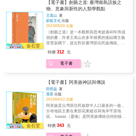
惡水肆虐的那瑪夏，歷經十年重建與自主發展
台東縣達仁鄉的土坂部落，保留了排灣族最傳
等傳統文化為兩大主題，交錯探索，旨在描述
【電子書】創藝之道: 臺灣南島語族之
巫者有心，祖靈才能浥注更多。」 嬤芼灣牢記
後，創造並保護許多原民文化與生態特色。 &
統的文化，但他們已逾半世紀沒有立新女巫。
此一器物的「開創／局限」、「傳承／斷裂」
物、意象與新性的人類學觀點
這段話。要讓祖靈、部落、族人、在外打拼的
嬤芼灣自從小時候目睹父親溺水身亡，便發現
等雙重特性。幾經修訂，最終改題「看不見的
部落年輕人，對這塊土地有更進一步的認同和
王嵩山
著
自己具有容易感知及接收夢兆的靈媒體質。而
文字」，實為向一名勇於回應與行動的布農祭
蔚藍文化
出版
共識，她還有很長的路要走，但已經在路上
二〇〇七年達仁鄉公所破天荒地開辦了全台第
司致以誠摯的敬意。
2023/05/20 出版
了。 &
一屆「女巫培訓班」，讓她開始了這條漫長的
《創藝之道》是一本觀察與思考超過40年而成
習巫之路&hellip;&hellip; & 「時代變遷下，族
就的書，作者王嵩山在多年積累的後結構主義
人如何努力維續傳統？」 療癒往者與生者的招
背景架構下，提出對於臺灣原住民族傳統、知
魂儀式、祈求作物豐收的小米收穫祭，以及五
金石堂
識底蘊之「社會形成」如何成為其多樣多元藝
年一度的排灣族大事──五年祭，都是排灣族原
312
特價
元
術表現基礎依據之宏大論述，洋溢著企圖、熱
生文化的體現。外來宗教與傳統的碰撞、部落
情與功力。雖然原住民社會變遷非常快速，文
的群體意識差距、儀式面臨的斷層危機等等，
電子書
化流失、社會解組的情形屢見不鮮，但是臺灣
頭目、首席女巫及族人彼此幫助，共同祈求祖
南島語族藝術的藝術形式，體現包容性、多樣
靈庇蔭，並奮力維護、實踐歲時祭儀。 & 「習
性、韌性、可持續性的生命力。在部落、都會
巫者有心，祖靈才能浥注更多。」 嬤芼灣牢記
新社區、世界南島社群、博物館與文化展演場
【電子書】阿美族神話與傳說
這段話。要讓祖靈、部落、族人、在外打拼的
域，藝術創造日漸蓬勃，各個族群以獨特的方
部落年輕人，對這塊土地有更進一步的認同和
田哲益
著
式，詮釋人、自然與文化共構的世界。在自然
晨星
出版
共識，她還有很長的路要走，但已經在路上
與文化遺產消逝的人類世，原住民族藝術提供
2023/04/12 出版
了。 &
洞察原住民社會文化的視野。本書採用人類學
阿美族是台灣原住民族群中人口最多的一族，
的比較觀點，揭露南島語族創藝之道的根基：
分布地區主要在東部花東縱谷與海岸平原地
人與事物之起源以及歷史事件的敘事、人觀、
區。 kawas（靈魂）是阿美族傳統信仰的核
祖靈、系譜關聯、物與自然知識、空間組織。
心，相信萬物有靈，口傳的創世神話，有女
343
描述臺灣南島藝術及其產地，詮釋部落生活與
金石堂
特價
元
神、石頭、樹木、果實、植物等古老傳說，非
社會力動態變化所造成的影響，理解自成一格
常多元而豐富，皆是珍貴採錄的口傳文學。 而
的藝術形式與創作者和社會文化體系的關係，