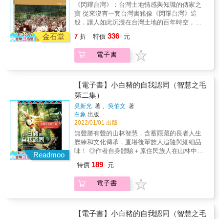
際一流數位上色藝術師團隊，兩項優勢所取得
石，永遠福星高照。 文/作者徐宗懋 & 《台灣
《閃耀台灣》：台灣土地情感與知識的傳家之
生活和習俗的影像則是民國49年（1960年）薛
的驚人成果。 以《台灣山鄉原民》這一本畫冊
近水部落》 本書以日本的台灣原住民權威森丑
寶 從來沒有一套台灣書籍像《閃耀台灣》這
培德牧師所拍攝的經典照片，每一張都是由原
為例，本畫冊使用日本學術權威森丑之助先生
之助的圖像原作為底本，透過高端的上色技術
般，讓人如此沉浸在台灣土地的百年時空，猶
底片沖洗出來，並且進行精美的數位上色，展
在百年前所拍攝的經典原住民圖錄照片，一般
賦予新的生命。本畫冊介紹靠近海洋和湖泊的
如步行其間，徜徉於四周炫目感人的風情，偶
現了動人的往日情懷。 總之，在技術工藝層
336
出版社都使用舊出版品反覆翻拍的圖片，大多
金石堂
原住民部落，主要集中在阿美族、達悟族和邵
7
折
特價
元
爾也因目睹具體的事件而感受到內心強大的衝
面，台灣沒有任何一本出版物像《閃耀台灣》
都已模糊不清；然而，徐宗懋圖文館卻使用用
族，書中以豐富多彩的照片表現他們和海洋以
擊。這套書已經超過傳統紙本書的視覺極限，
做出如此大的財力，動用如此多的人力，以及
市價高達50萬台幣的森丑之助的精緻柯羅版原
即湖泊的生活關係，其中達悟族捕獲飛魚的圖
電子書
而是台灣土地情感而知識的傳家之寶。不只是
付出如此深的心力，只為了留下一套值得代代
版圖片。如此投資只為了取得最好的印製效
像紀錄，更是珍貴的歷史文獻。
放在書架，而是注入未來世世代代的台灣人的
相傳的台灣之寶。 《閃耀台灣》製作完成於台
果，這也使得《閃耀台灣》中的原住民圖像無
心靈，不斷地被學習和重溫，具有永恆的典藏
灣疫情最嚴重的兩年，很多人不能正常上學上
論內容和視覺效果，都達到了台灣出版界史上
價值。 能做到這一點，是因為《閃耀台灣》使
班，收入和生活都受到影響。然而，就在此時
【電子書】小白豬的自我認同（智慧之毛
的最高峰。 至於物產和生態方面的圖片，則是
用了最精美的照片原材料，以及最高端的現代
此刻，我們做出最大的投資，投入最大的心
第二集）
使用了《大量台灣寫真大觀》、《亞細亞寫真
數位上色工藝技術。這是徐宗懋圖文館動用了
力，完成這一套經典作品，代表台灣在艱困的
大觀》和《台灣物產大觀》精美的原版照片，
吳新光
著 、
吳伯文
著
累積20年的原照片收藏，以及過去5年建立的國
環境中奮鬥不懈的精神，有如一顆閃亮的鑽
白象
出版
呈現了前所未有的視覺效果。有關過去台灣人
際一流數位上色藝術師團隊，兩項優勢所取得
石，永遠福星高照。 文/作者徐宗懋 & 《台灣
2022/01/01 出版
生活和習俗的影像則是民國49年（1960年）薛
的驚人成果。 以《台灣山鄉原民》這一本畫冊
山鄉原民》 本畫冊以日本的台灣原住民權威森
培德牧師所拍攝的經典照片，每一張都是由原
無聲勝有聲的山林智慧，含蓄隱藏的長者人生
為例，本畫冊使用日本學術權威森丑之助先生
丑之助的圖像原作為底本，圖像反映的山區景
底片沖洗出來，並且進行精美的數位上色，展
歷練和文化傳承，直堪後輩族人追隨與細細品
在百年前所拍攝的經典原住民圖錄照片，一般
觀與原住民生活狀態，本書主要集中在山區原
現了動人的往日情懷。 總之，在技術工藝層
味！ ◎作者自身體驗＋原住民族人在山林中的
出版社都使用舊出版品反覆翻拍的圖片，大多
Readmoo
住民部落的人文風情，包括泰雅族、卑南、布
面，台灣沒有任何一本出版物像《閃耀台灣》
真實奇遇，100%的「原」汁「原」味。 ◎描
都已模糊不清；然而，徐宗懋圖文館卻使用用
農、排灣等部落，著重介紹這些部落在山區的
189
特價
元
做出如此大的財力，動用如此多的人力，以及
述累積的傳統生活智慧，記述對大自然真誠敬
市價高達50萬台幣的森丑之助的精緻柯羅版原
生存方式，包括信仰、生產以及日常生活習俗
付出如此深的心力，只為了留下一套值得代代
重的深厚文化內涵。 ◎隱喻和故事，引人深思
版圖片。如此投資只為了取得最好的印製效
等，內容豐富，為十分珍貴的文獻和美學資
電子書
相傳的台灣之寶。 《閃耀台灣》製作完成於台
的智慧，等待我們慢慢地品嚐、吸收、豁然頓
果，這也使得《閃耀台灣》中的原住民圖像無
料。
灣疫情最嚴重的兩年，很多人不能正常上學上
悟和自在發想。 「自我認同」是為一種自我界
論內容和視覺效果，都達到了台灣出版界史上
班，收入和生活都受到影響。然而，就在此時
定， 時下原住民新生代因大環境之變遷而導致
的最高峰。 至於物產和生態方面的圖片，則是
此刻，我們做出最大的投資，投入最大的心
認知失調， 唯有族人始能作自屬文化及語言的
【電子書】小白豬的自我認同（智慧之毛
使用了《大量台灣寫真大觀》、《亞細亞寫真