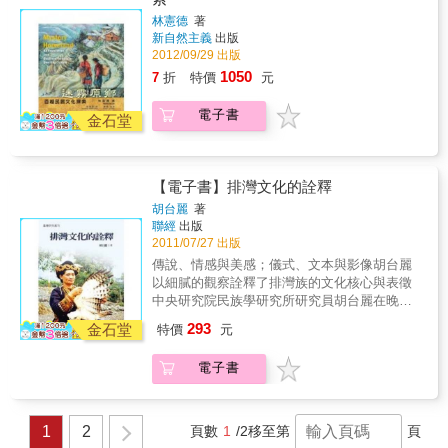
林憲德
著
新自然主義
出版
2012/09/29 出版
1050
7
折
特價
元
電子書
金石堂
【電子書】排灣文化的詮釋
胡台麗
著
聯經
出版
2011/07/27 出版
傳說、情感與美感；儀式、文本與影像胡台麗
以細膩的觀察詮釋了排灣族的文化核心與表徵
中央研究院民族學研究所研究員胡台麗在晚近
文化人類學的理論與方法思辨中，以特殊的田
293
金石堂
特價
元
野敏感度與感性觸角，對台灣排灣族文化作出
有別於以往的探索與詮釋。本書細緻地描述、
電子書
分析田野實例，顯現排灣族重要的文化表徵例
如百步蛇、熊鷹、鼻笛等與排灣傳說中情感元
素的關聯。作者並發現「哀思」是排灣族高度
認知的情感與美感，是排灣文化的核心概念。
1
2
頁數
1
/2
移至第
頁
此書還從排灣巫師的祭儀經語、祭歌等，探討