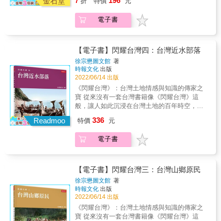
196
以及鄒族傳統山林文化探索加以彙整，因若不
金石堂
7
折
特價
元
大自然萬象雜陳、各謀生機的山野叢林。 & ◎
羅縷紀存，必將隨長輩凋零而快速消逝。 &
本書有屬彌足珍貴的山林及文化實紀，可補足
「智慧之毛」各集，皆融滲深厚的族語文化並
電子書
制式教材在自然生態及動物保育上的缺漏，更
用盡心思規劃製編。本集《探路》將目前尚未
可深化非原住民讀者朋友對原住民族文化的認
列入「鄒語詞典」之鄒語300詞彙、測量之歌，
識。 & ◎台灣高山層巒疊嶂、險峻奇峰，擇取
及高山測量期間豐富多樣的山林生活實務經驗
路徑常為崎嶇褶皺、斷崖崩地、纏結雜林，唯
【電子書】閃耀台灣四：台灣近水部落
融入書中，對教育部及原民會刻正積極推行的
有身歷其境始能撥揭詭祕驚豔、儀態萬千、美
徐宗懋圖文館
著
「原住民傳統知識體系」之建構，更具極積正
少女般的神祕面紗。 & 艱辛之高山測量生活札
時報文化
出版
向的助益。 & &
記，採「回憶錄」方式記述呈現， 期能拋磚引
2022/06/14 出版
玉，有志一同的參與，因「您我的小故事，必
《閃耀台灣》：台灣土地情感與知識的傳家之
將是未來歷史的結環及滋養」， 成為能掌握自
寶 從來沒有一套台灣書籍像《閃耀台灣》這
己命運，逢凶化吉，優遊大地的子民！ & 本書
般，讓人如此沉浸在台灣土地的百年時空，猶
又精選鄒族族人極少使用、幾近消失的族語，
如步行其間，徜徉於四周炫目感人的風情，偶
336
以及鄒族傳統山林文化探索加以彙整，因若不
Readmoo
特價
元
爾也因目睹具體的事件而感受到內心強大的衝
羅縷紀存，必將隨長輩凋零而快速消逝。 &
擊。這套書已經超過傳統紙本書的視覺極限，
「智慧之毛」各集，皆融滲深厚的族語文化並
電子書
而是台灣土地情感而知識的傳家之寶。不只是
用盡心思規劃製編。本集《探路》將目前尚未
放在書架，而是注入未來世世代代的台灣人的
列入「鄒語詞典」之鄒語300詞彙、測量之歌，
心靈，不斷地被學習和重溫，具有永恆的典藏
及高山測量期間豐富多樣的山林生活實務經驗
價值。 能做到這一點，是因為《閃耀台灣》使
【電子書】閃耀台灣三：台灣山鄉原民
融入書中，對教育部及原民會刻正積極推行的
用了最精美的照片原材料，以及最高端的現代
徐宗懋圖文館
著
「原住民傳統知識體系」之建構，更具極積正
數位上色工藝技術。這是徐宗懋圖文館動用了
時報文化
出版
向的助益。 & &
累積20年的原照片收藏，以及過去5年建立的國
2022/06/14 出版
際一流數位上色藝術師團隊，兩項優勢所取得
《閃耀台灣》：台灣土地情感與知識的傳家之
的驚人成果。 以《台灣山鄉原民》這一本畫冊
寶 從來沒有一套台灣書籍像《閃耀台灣》這