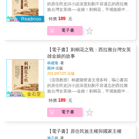
監分子的「原權會」，不僅提倡「部落主
徑。本書收錄大量攝影圖像以及當時作者紀錄
的原住民史詩小說深度刻劃不容遺忘的西拉雅
義」，並跨越族群、城鄉，爭取原住民的身分
文字，包括一九九六和二○一一年重返八尺門之
族台灣女英雄──金娘！刺桐花，平埔族眼中守
地位、自我認同、國家族群與文化政策等訴
心得與後記。本書特色＊繼台灣報導攝影重要
護家園的神樹，金娘，一個被遺忘的西拉雅族
189
求。 然而將近三十年過去了，原住民社會運動
Readmoo
特價
元
代表作《尊嚴與屈辱．國境邊陲．蘭嶼1987》
台灣女英雄。在林爽文抗清行動中，頭戴火紅
發展至今，成果有增編原住民保留地、成立行
後，睽違多年作品。＊收錄一百八十五張攝影
刺桐花上戰場的金娘， 是如何統領三萬大軍？
政院原住民（族）委員會、憲法增修條款、原
電子書
照，橫跨近三十年，另收錄已絕版之《八尺門
如何施法作戰？如何救亡圖存？連橫在台灣通
住民電視台成立等，以及各原住民族正名、身
手札》＊附錄包含一九九六年以及二○一一年重
史裡說：「金娘，下淡水番婦也，習符咒，能
分、母語、就業、經濟立法保障等，但原住民
回八尺門隨筆、後記。
治病，大田信之，軍中咸呼仙姑，爽文亦封為
在台灣社會的極端弱勢與困境真的有獲得改
柱國夫人。」林建隆根據這兩行字，再參照渺
【電子書】刺桐花之戰：西拉雅台灣女英
善？關曉榮決定重回八尺門，希望透過紀錄在
如星火的鄉野傳說，發揮文學乩童似的想像，
雄金娘的故事
時間容顏裡所顯示的意義，看見都會原住民的
顛覆敵對的滿清所謂的歷史與供詞，精心講述
變遷與困境，讓社會大眾正視、關注都會原住
林建隆
著
金娘的故事。兩百多年前，台灣天地會首領林
圓神
出版
民生存及生活空間等議題，進而從原住民政
爽文號召十萬民兵反清抗稅，曾經是台灣最大
2013/07/25 出版
策、土地、經濟、社會、文化與教育等根本的
族群的西拉雅族大頭目、大尪姨金娘帶領部落
社會構造，去思索並尋求解決問題之有效途
《流氓教授》林建隆暌違文壇多時，嘔心書寫
聯軍參與起義。「金娘」從此成為史上首位領
徑。本書收錄大量攝影圖像以及當時作者紀錄
的原住民史詩小說深度刻劃不容遺忘的西拉雅
導反清卻被後人遺忘的女義士。天賦異稟的金
文字，包括一九九六和二○一一年重返八尺門之
族台灣女英雄──金娘！刺桐花，平埔族眼中守
娘，從小習醫為人治病，又無師自通傳承先祖
金石堂
心得與後記。本書特色＊繼台灣報導攝影重要
護家園的神樹，金娘，一個被遺忘的西拉雅族
的作戰法術，更擁有悲天憫人的高尚情操。於
189
特價
元
代表作《尊嚴與屈辱．國境邊陲．蘭嶼1987》
台灣女英雄。在林爽文抗清行動中，頭戴火紅
是在族人的擁戴下，率領跨部落的勇士們，加
後，睽違多年作品。＊收錄一百八十五張攝影
刺桐花上戰場的金娘， 是如何統領三萬大軍？
入天地會陣營，與林爽文一起統帥大軍。她全
電子書
照，橫跨近三十年，另收錄已絕版之《八尺門
如何施法作戰？如何救亡圖存？連橫在台灣通
力營救被擄為妓的西拉雅少女，希望有朝一日
手札》＊附錄包含一九九六年以及二○一一年重
史裡說：「金娘，下淡水番婦也，習符咒，能
能讓族人擺脫異族極權統治的剝削與凌虐……
回八尺門隨筆、後記。
治病，大田信之，軍中咸呼仙姑，爽文亦封為
金娘不僅僅是西拉雅族的傳奇，更是台灣史上
柱國夫人。」林建隆根據這兩行字，再參照渺
【電子書】原住民族主權與國家主權
不容遺忘的女英雄。就讓我們跟著她的征戰足
如星火的鄉野傳說，發揮文學乩童似的想像，
跡，穿越時空到兩百年多前的台灣，展開一趟
施正鋒
著