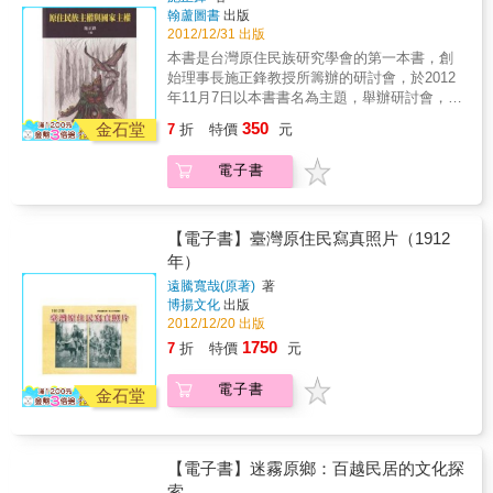
顛覆敵對的滿清所謂的歷史與供詞，精心講述
翰蘆圖書
出版
精彩絕倫的冒險旅程！
金娘的故事。兩百多年前，台灣天地會首領林
2012/12/31 出版
爽文號召十萬民兵反清抗稅，曾經是台灣最大
本書是台灣原住民族研究學會的第一本書，創
族群的西拉雅族大頭目、大尪姨金娘帶領部落
始理事長施正鋒教授所籌辦的研討會，於2012
聯軍參與起義。「金娘」從此成為史上首位領
年11月7日以本書書名為主題，舉辦研討會，並
導反清卻被後人遺忘的女義士。天賦異稟的金
由翰蘆圖書負責出版事宜，日後將陸續推出系
350
娘，從小習醫為人治病，又無師自通傳承先祖
金石堂
7
折
特價
元
列論文集。1980年代，台灣原住民族展開了權
的作戰法術，更擁有悲天憫人的高尚情操。於
利保障運動，以三大目標的具體訴求，呼應了
是在族人的擁戴下，率領跨部落的勇士們，加
電子書
認同權、土地權、自治權；1994年，台灣進行
入天地會陣營，與林爽文一起統帥大軍。她全
第二次修憲，在認同權方面已有具體成果，並
力營救被擄為妓的西拉雅少女，希望有朝一日
正名為「原住民」，不過，在土地權與自治權
能讓族人擺脫異族極權統治的剝削與凌虐……
方面，台灣的原住民族仍未獲得更具體的成
【電子書】臺灣原住民寫真照片（1912
金娘不僅僅是西拉雅族的傳奇，更是台灣史上
果。原住民族主權、國家主權，這兩者為本書
年）
不容遺忘的女英雄。就讓我們跟著她的征戰足
論述重心，主要針對美國、澳洲、紐西蘭、日
跡，穿越時空到兩百年多前的台灣，展開一趟
遠騰寬哉(原著)
著
本、拉丁美洲原住民族主權運動發展的介紹與
博揚文化
出版
精彩絕倫的冒險旅程！
分析，並試圖理解各國原住民族對於主權的論
2012/12/20 出版
述，同時進行原住民主權觀的建構。
1750
7
折
特價
元
電子書
金石堂
【電子書】迷霧原鄉：百越民居的文化探
索