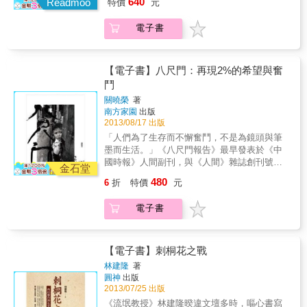
640
Readmoo
特價
元
以〈百分之二的希望與掙扎──八尺門阿美族生
活報告〉為題。這個標題緣起於台灣少數民族
電子書
各族群在二戰後至今，其總人口數大約佔全台
人口總數的百分之二，「百分之二的希望與掙
扎」或能突顯少數民族在台灣社會的極端弱勢
與困境。幾乎在《八尺門報告》發表同時期，
【電子書】八尺門：再現2%的希望與奮
為了維護和保障自己的權益，台灣原住民掀起
鬥
了一波波自覺性的社會運動，並於1984年成立
關曉榮
著
了「台灣原住民（族）權利促進會」，爭取原
南方家園
出版
住民的自主地位。這個以原住民知識青年為中
2013/08/17 出版
監分子的「原權會」，不僅提倡「部落主
「人們為了生存而不懈奮鬥，不是為鏡頭與筆
義」，並跨越族群、城鄉，爭取原住民的身分
墨而生活。」《八尺門報告》最早發表於《中
地位、自我認同、國家族群與文化政策等訴
國時報》人間副刊，與《人間》雜誌創刊號連
求。 然而將近三十年過去了，原住民社會運動
金石堂
載五期，當時是一九八五年底。此報告發表時
發展至今，成果有增編原住民保留地、成立行
480
6
折
特價
元
以〈百分之二的希望與掙扎──八尺門阿美族生
政院原住民（族）委員會、憲法增修條款、原
活報告〉為題。這個標題緣起於台灣少數民族
住民電視台成立等，以及各原住民族正名、身
電子書
各族群在二戰後至今，其總人口數大約佔全台
分、母語、就業、經濟立法保障等，但原住民
人口總數的百分之二，「百分之二的希望與掙
在台灣社會的極端弱勢與困境真的有獲得改
扎」或能突顯少數民族在台灣社會的極端弱勢
善？關曉榮決定重回八尺門，希望透過紀錄在
與困境。幾乎在《八尺門報告》發表同時期，
【電子書】刺桐花之戰
時間容顏裡所顯示的意義，看見都會原住民的
為了維護和保障自己的權益，台灣原住民掀起
變遷與困境，讓社會大眾正視、關注都會原住
林建隆
著
了一波波自覺性的社會運動，並於1984年成立
圓神
出版
民生存及生活空間等議題，進而從原住民政
了「台灣原住民（族）權利促進會」，爭取原
2013/07/25 出版
策、土地、經濟、社會、文化與教育等根本的
住民的自主地位。這個以原住民知識青年為中
社會構造，去思索並尋求解決問題之有效途
《流氓教授》林建隆暌違文壇多時，嘔心書寫