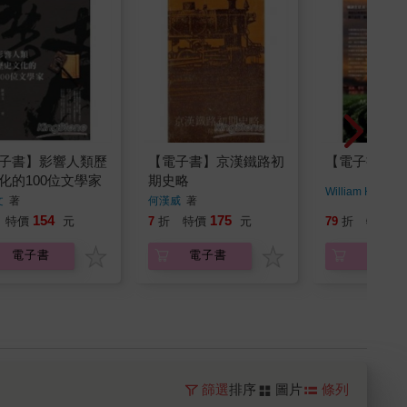
子書】影響人類歷
【電子書】京漢鐵路初
【電子書】迷
化的100位文學家
期史略
William Henr
著
文
著
何漢威
著
154
175
2
特價
元
7
折
特價
元
79
折
特價
電子書
電子書
電子書
篩選
排序
圖片
條列