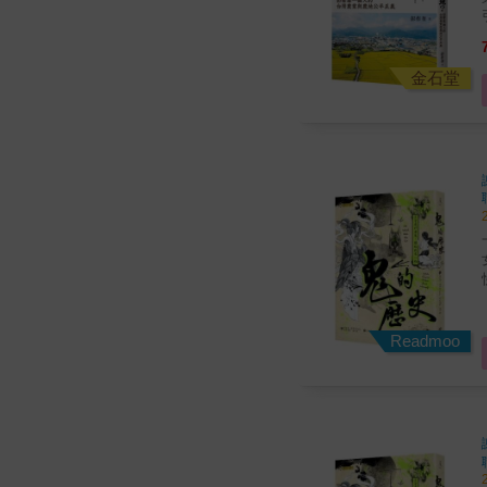
引發
重大議題
金石堂
一部
快
打考生？ 
Readmoo