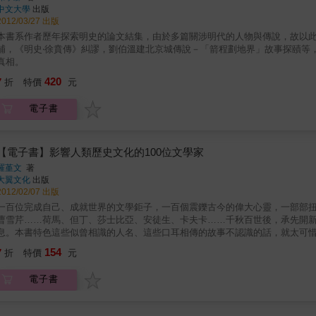
中文大學
出版
2012/03/27 出版
本書系作者歷年探索明史的論文結集，由於多篇關涉明代的人物與傳說，故以
補，《明史‧徐賁傳》糾謬，劉伯溫建北京城傳說－「箭程劃地界」故事探賾等
真相。
420
7
折
特價
元
電子書
【電子書】影響人類歷史文化的100位文學家
羅堇文
著
大翼文化
出版
2012/02/07 出版
一百位完成自己、成就世界的文學鉅子，一百個震鑠古今的偉大心靈，一部部
曹雪芹……荷馬、但丁、莎士比亞、安徒生、卡夫卡……千秋百世後，承先開
息。本書特色這些似曾相識的人名、這些口耳相傳的故事不認識的話，就太可
的作品從上古時期早熟的文字到文藝復興、啟蒙運動時代對人文精神的追尋再
154
7
折
特價
元
充實內容帶你快速掌握廣闊的世界文學世界！
電子書