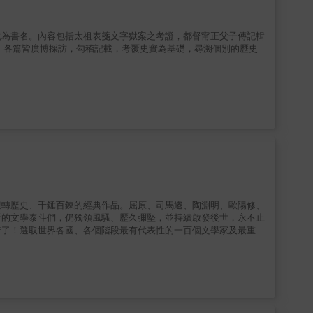
此為書名。內容包括太祖表箋文字獄案之考證，都督甯正父子傳記輯
，各篇皆廣博採訪，勾稽記載，考覆史實為基礎，尋溯個別的歷史
扭轉歷史、千錘百鍊的經典作品。屈原、司馬遷、陶淵明、歐陽修、
新的文學泰斗們，仍獨領風騷、歷久彌堅，並持續啟發後世，永不止
惜了！選取世界各國、各個階段最有代表性的一百個文學家及最重要
到近代各國異彩紛呈的技巧革新與對社會發展的反思用最短小精簡的