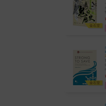
一部
快
打考生？ 
金石堂
金石堂
seafarers. 