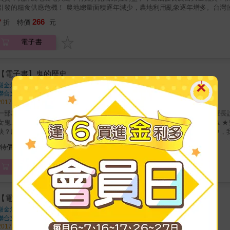
的糧食供應危機！ 農地總量面積逐年減少，農地利用亂象逐年增多。台灣的農地被濫用、誤用、占用，愈來愈嚴重！台灣的每一塊農地都成
為游資炒作的商品，使得台灣的農地價格是全世界最高的國家。台灣的農地和農業還來得及搶救嗎？ 近年台灣農
266
7
折
特價
元
陽能板占據，這都與政府的農地政策與農糧政策有著密切關係，特別是農地開
。 在地方政府人力預算不足情況下，維護農地農用形同口號，農地上違法的豪華農舍、工廠林立，嚴重破壞農業經營環境。現在政府推
電子書
動農業種電，更是帶頭破壞農地的行為，使得農業發展受到嚴重傷害。 務實的思考如何合理的使用農地，農業使用不再以耕作為限，如何發展農
業成為可獲利的事業，讓從農者能有一定的收入，才能確保農地的合理使用。
行銷，都能因科技與資訊的高度發展而有結構性的變革，可創造產業更高的利潤與附加價值。 農業的發展更是與糧食的
島國，當發生天災人禍，或國外進口斷鏈，或發生戰亂，屆時缺糧危機將是嚴
【電子書】鬼的歷史
來？書中一一列舉出台灣潛藏的諸多危機，提出諍言，值得社會大眾一起深思
謝金魚、陳韋聿、神奇海獅
著
聯合文學
出版
2017/07/12 出版
為鬼喉舌的怪書！ ★「故事」網站超人氣作家X新銳畫家金芸萱──是擅長說鬼故事的朋友呢！& ★鬼友粗乃玩！女巫、吸血鬼、殭屍、中國
女鬼、碟仙&hellip;&hellip;跨越東西方＆陰陽界，爬梳史料中的鬼怪紀聞。& ★鬼界原來很有事～碟仙透過靈乩圖創作詩文？鬼幫忙竄改考卷賺外
？屍屍戀也能有好結局？& 陽間鬼陰間人，一探鬼界潛規則 從鬼的史料中，我們看見人類對於未知的恐慌、瘋狂，也看見人類對於所愛的眷戀
與溫柔。而人界的規則也會被投射在鬼界中──冥婚、作弊、伸冤&hellip;&hellip;研究鬼，其實就是研
252
特價
元
．為什麼女鬼都要到人間找帥哥？陰間沒有帥哥嗎？ ．含冤而死的鬼魂，怨念比核災還可怕？ 逢人說鬼，促進陰陽界的正面交流 所有
鬼故事，都脫離不了人的目擊、記錄與轉述，相較於人類獵巫、掘墳、打旱魃
電子書
的立場，反思我等人類對鬼界的迫害與歧視，為鬼喉舌！
【電子書】鬼的歷史：不管是什麼鬼，都給我來一點
謝金魚、陳韋聿、神奇海獅
著
聯合文學
出版
2017/07/12 出版