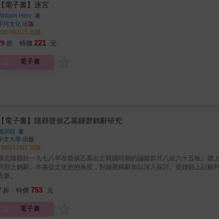
【電子書】迷宮
William Henr
著
宇河文化
出版
2007/02/15 出版
221
79
折
特價
元
電子書
【電子書】隨縣曾侯乙墓鍾磬銘辭研究
饒宗頤
著
中文大學
出版
1985/12/01 出版
湖北隨縣於一九七八年在曾侯乙墓出土戰國時期的編鐘群共八組六十五枚。鐘
同類之銘辭。本書從文化史的角度，對鐘磬銘辭加以深入探討。從鐘銘上記載
去脈。
753
7
折
特價
元
電子書