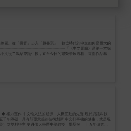
路線圖。從「拼音」步入「超書寫」 數位時代的中文如何從巨大的
--------------------------------------------------「《中文電腦》是第一本探
化中文從二戰結束誕生後，直至今日的繁榮發展過程。這部作品基於
M、中國中央新聞社、RCA、麻省理工學院、中央情報局、美國空
ss（大東電報局）、矽谷、台灣軍方、日本工業界，以及中國大陸的高層智
究漢字從打字機時代到資訊時代的輸入法演進過程的第二本書。承接
推出的中文打字機開始談起，談論中文字如何與電腦結合，結合過程當
核心問題，是《中文打字機》裡尚未被完全解決的一個大哉問：「如
化入拼音系統後，在電腦時代達成了。這也造就了當前漢字的廣泛流
方式，集結各路菁英的熱情投入，研究出各種各樣的組合輸入方式。
鍵盤上，衍生出倉頡、注音、拼音等各種輸入法，對輸入法的研究熱
卡，到隨著電腦容量與計算能力的激增，一步步打造中文輸入更順暢
文鍵盤、輸入法戰爭、印表機周邊、中文模組化，以及所謂「超書
當前中文在網路世界盛行的風潮，以及新一代中國年輕人「提筆忘
 ◆ 權力運作 中文輸入法的起源，人機互動的先聲 現代資訊科技
回到電腦誕生的時代，探究中文輸入法如何發展演變。中文如何克服
越五千年障礙 具有顛覆意義的技術創新 中文打字機的誕生，就是現
何在這樣的設備上輸入中文——一種擁有數以萬計字符、沒有字母表的
榮譽）獎雙料得主 史丹佛大學歷史學教授 墨磊寧 十五年研究集
解開這個看似不可能的謎題，開創了書寫史上的新紀元──一種他
-----------------------------------------------