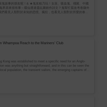
究人！ ．黑漆漆的鬼會在考場裡丟錢幣、棒
等歇斯底里的反應，鬼界顯得弱勢許多。從鬼史紀聞裡揣想鬼界眾生
hampoa Reach to the Mariners’ Club
g Kong was established to meet a specific need for an Anglo-
tion was anything but straightforward, and in this can be seen the
ocal population, the transient sailors, the emerging captains of
club evolved through many embodiments and witnessed the growth
o its current status. Throughout its turbulent past it has been
 key actors in the main commercial activity in Hong Kong:
afaring world at large, this is a comprehensive account of the
ewards, the changes in seafaring practices and shipping, and the