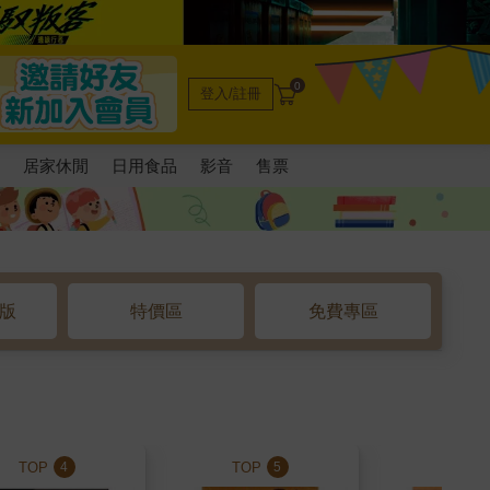
0
登入/註冊
電
居家休閒
日用食品
影音
售票
o版
特價區
免費專區
TOP
TOP
TOP
4
5