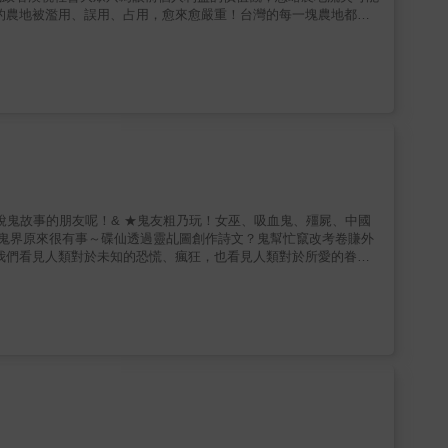
地大量流失，被工廠、豪宅、太
放自由買賣以來，很多優良農田快速消失，已成為台灣不能再漠視的
產學合作可共創雙贏，農業與科技結合，從產品開發、生產、管理到
供應息息相關，台灣是個
峻的考驗。如何防止另一次的農地浩劫，怎麼做才會有台灣農業的未
。
究人！ ．黑漆漆的鬼會在考場裡丟錢幣、棒
等歇斯底里的反應，鬼界顯得弱勢許多。從鬼史紀聞裡揣想鬼界眾生