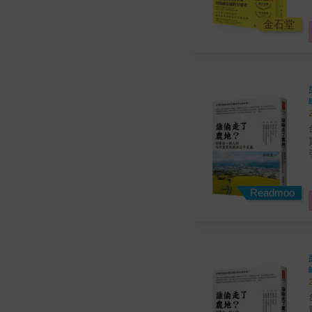
--- 廢除漢字、實現澈底字母化，曾是二十
金石堂
動
台
引發
重大議題
Readmoo
台