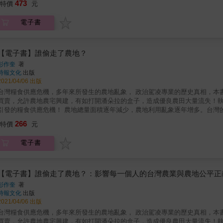
473
稱之為「超書寫」（hypography）的書寫形式。歷經十五年的研究，這部
特價
元
世紀初的主流觀點。 & 從一台擁有5000個按鍵的幻想機器怪物，到「中文打字機之父」周厚坤，傾家蕩
次更迭。墨磊寧帶領讀者回顧了中文電腦科學技術的歷史和演變，展示了電子中
產研發「明快打字機」的林語堂，商務印書館首創打字部門，時髦卻刻板的「女
及它們對中文書寫方式產生的深遠影響。在這當中，墨磊寧介紹了來自 IBM
電子書
實驗中，方塊字如何突破字母文字霸權的圍剿，與現代化接軌？ ---------------------------------------------------- & 中文以字元為基礎，是世界上一種既非
（僅舉幾例）一批傑出而古怪的人物，以及他們在開發中文電腦科學技術過程
字母也非音節的文字。近代以來，非字母文字的漢字，在科技語言的現代化過
界是如何──為了個人電腦革命而不得不發明的超書寫技術──將西方電腦從深
式打字機，它是科技革命與知識流通的象徵。 & 若是無法順利與現代化接軌
席之地。《中文電腦》是一部引人入勝、敘述精妙的歷史。文化如何影響數位
亡之境。因此，不只魯迅、陳獨秀等人高喊「漢字不滅，中國必亡」，激進提
【電子書】誰偷走了農地？
本書。
文書寫的本質「從一開始就是對科學發展的一大障礙」。 & 這樣的眾聲喧譁
彭作奎
著
要跨越這道知識流通的技術鴻溝。然而卻因為它笨重、效率低落的刻板印象，長期受到眾人冷落與忽視。 本
時報文化
出版
到新中國成立初期，近一個世紀裡中文與現代資訊科技相互適應的過程，堪稱
2021/04/06 出版
文打字機發明過程進行的各種迷人嘗試、失敗或成功的故事，完整還原了這段漢
灣糧食供應危機，多年來所發生的農地亂象， 政治駕凌專業的歷史真相，本書一一揭露！ 民國八十九年農發條例修正案通過後，開放農地自由
面理解這項發明，史丹佛大學（Stanford University）歷史學教授墨
買賣，允許農地農宅興建，有如打開潘朵拉的盒子，造成優良農田大量流失！
紙、參與打字機發明的相關人物傳記、機器使用說明書、專利文件等等。從 1840
的糧食供應危機！ 農地總量面積逐年減少，農地利用亂象逐年增多。台灣的農地被濫用、誤用、占用，愈來愈嚴重！台灣的每一塊農地都成
史現場，詳盡還原中文打字機的發明歷程。 & 墨磊寧認為，中文打字機不但
為游資炒作的商品，使得台灣的農地價格是全世界最高的國家。台灣的農地和農業還來得及搶救嗎？ 近年台灣農
266
清晰的歷史透視鏡；我們可以透過它來審視科技的社會建構、社會的科技建構
特價
元
陽能板占據，這都與政府的農地政策與農糧政策有著密切關係，特別是農地開
語言學背後的深層政治文化根源，以及兩種異質文明的碰撞與競合。 & 透過
。 在地方政府人力預算不足情況下，維護農地農用形同口號，農地上違法的豪華農舍、工廠林立，嚴重破壞農業經營環境。現在政府推
化資訊時代，並彰顯漢字獨特且強大的生命力。綜觀當前漢字在全球的流行風
電子書
動農業種電，更是帶頭破壞農地的行為，使得農業發展受到嚴重傷害。 務實的思考如何合理的使用農地，農業使用不再以耕作為限，如何發展農
不僅僅是一部「物件史」，更是涉及當代科技革命和全球通訊的廣泛議題。
業成為可獲利的事業，讓從農者能有一定的收入，才能確保農地的合理使用。
行銷，都能因科技與資訊的高度發展而有結構性的變革，可創造產業更高的利潤與附加價值。 農業的發展更是與糧食的
島國，當發生天災人禍，或國外進口斷鏈，或發生戰亂，屆時缺糧危機將是嚴
【電子書】誰偷走了農地？：影響每一個人的台灣農業與農地公平正
來？書中一一列舉出台灣潛藏的諸多危機，提出諍言，值得社會大眾一起深思
彭作奎
著
時報文化
出版
2021/04/06 出版
灣糧食供應危機，多年來所發生的農地亂象， 政治駕凌專業的歷史真相，本書一一揭露！ 民國八十九年農發條例修正案通過後，開放農地自由
買賣，允許農地農宅興建，有如打開潘朵拉的盒子，造成優良農田大量流失！