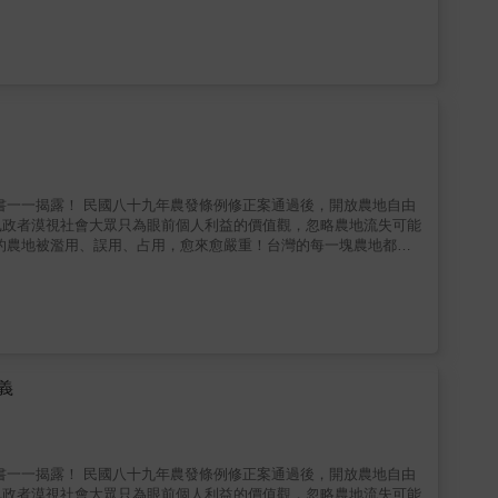
開創性的漢字歷史描繪了中文數位技術在二戰後的起步，直至今日的多
文輸入法──使用字母數字符號生成漢字的軟件程序──的發展，以
打字員」職業， & 在看似不可能的狂想中，在前仆後繼的人機互
、麻省理工學院、中央情報局、五角大樓、臺灣軍方及中共最高層
中深入的貢獻，和意想不到的作用。最後，他展示了中國和非西方世
程中遭遇了字母文字中心主義的重重阻礙，其中之一便是無法適應西
刻的偏見中「拯救」出來，使其能夠在美洲和歐洲以外的市場取得一
，中國就無法跟上全球化的腳步，漢字甚至整個中華文明都將面臨存
演進，以及電腦又如何反過來塑造文化，對這些感興趣的人都必讀這
倡漢字羅馬字化，西方哲學家黑格爾更在《歷史哲學》中直言批評中
下，中文打字機的誕生，因而別具意義。它象徵了近代中國如何想著
書以中文打字機為視角，追溯從晚清
一場漢字文書處理技術的大型實驗。內容講述近代華文知識分子在中
字尋求突圍、適應，最終撼動科技革命的獨特奮鬥史。 & 為了全
磊寧收集來自全球各地的珍貴史料，包括刊載了中文打字機相關新聞的早期報
執政者漠視社會大眾只為眼前個人利益的價值觀，忽略農地流失可能
 年代電報問世到 1950 年代計算機的出現，作者帶領我們重回歷
是現代資訊科技史上最重要、卻被誤解最深的發明，它還是一面無比
地大量流失，被工廠、豪宅、太
，以及中文與全球現代性之間充滿矛盾的關係。這項發明揭示了科技
放自由買賣以來，很多優良農田快速消失，已成為台灣不能再漠視的
他的敘述，我們可得知中文書寫是如何突破字母文字霸權，融入全球
潮，以及中文在資訊科技語言領域的活躍，都證明了《中文打字機》
產學合作可共創雙贏，農業與科技結合，從產品開發、生產、管理到
供應息息相關，台灣是個
峻的考驗。如何防止另一次的農地浩劫，怎麼做才會有台灣農業的未
義
。
執政者漠視社會大眾只為眼前個人利益的價值觀，忽略農地流失可能