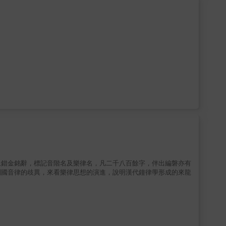
上錯金銘辭，標記音階名及樂律名，凡二千八百餘字，伴出編磐亦有
列國音律的歧異，來看樂律思想的演進，說明漢代鐘律學形成的來龍