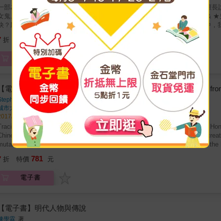
為鬼喉舌的怪書！ ★「故事」網站超人氣作家X新銳畫家金芸萱──是擅長說鬼故事的朋友呢！& ★鬼友粗乃玩！女巫、吸血鬼、殭屍、中國
女鬼、碟仙&hellip;&hellip;跨越東西方＆陰陽界，爬梳史料中的鬼怪紀聞。& ★鬼界原來很有事～碟仙透過靈乩圖創作詩文？鬼幫忙竄改考卷賺外
？屍屍戀也能有好結局？& 陽間鬼陰間人，一探鬼界潛規則 從鬼的史料中，我們看見人類對於未知的恐慌、瘋狂，也看見人類對於所愛的眷戀
與溫柔。而人界的規則也會被投射在鬼界中──冥婚、作弊、伸冤&hellip;&hellip;研究鬼，其實就是研
252
7
折
特價
元
．為什麼女鬼都要到人間找帥哥？陰間沒有帥哥嗎？ ．含冤而死的鬼魂，怨念比核災還可怕？ 逢人說鬼，促進陰陽界的正面交流 所有
鬼故事，都脫離不了人的目擊、記錄與轉述，相較於人類獵巫、掘墳、打旱魃
電子書
的立場，反思我等人類對鬼界的迫害與歧視，為鬼喉舌！
【電子書】STRONG TO SAVE：Maritime Mission in Hong Kong from W
Stephen DAVIES
著
城市大學
出版
2017/07/01 出版
Tracing its origins back to 1822 in Whampoa, the Mariners&rsquo; Club in Hon
Chinese society defined by that most dubious of activities, seafaring. Its crea
mutable and often tortuous relations between the various religious bodies, the l
industry, and the growing regulatory reach of the colonial government. The 
781
7
折
特價
元
of Hong Kong from a collection of mat-sheds on the foreshore, through colony t
occasionally marginalized but has always served as an important base for the
電子書
This is a history of one of the most enduring institutions of Hong Kong, and the first of its kind. Using the Club&rsquo;s own records
as well as a wide range of sources both from within Hong Kong and from the se
life of the Missions, the tenancy of the different chaplains, managers, and st
transformation of Hong Kong itself.
【電子書】明代人物與傳說
陳學霖
著