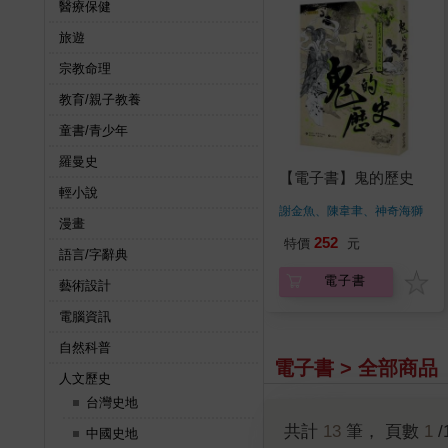
醫療保健
旅遊
宗教命理
教育/親子教養
童書/青少年
羅曼史
【電子書】鬼的歷史
輕小說
謝金魚、陳韋聿、神奇海獅
漫畫
著
252
特價
元
語言/字辭典
電子書
藝術設計
電腦資訊
自然科普
電子書 > 全部商品
人文歷史
台灣史地
共計
13
筆， 頁數
1
/
中國史地