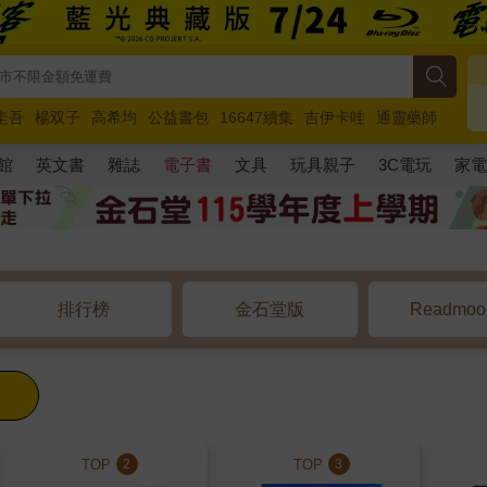
圭吾
楊双子
高希均
公益書包
16647續集
吉伊卡哇
通靈藥師
路邊攤新作
馬斯克
玩具總動員5
超慢跑
館
英文書
雜誌
電子書
文具
玩具親子
3C電玩
家
排行榜
金石堂版
Readmo
TOP
TOP
2
3