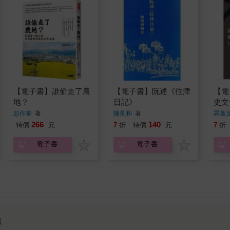
【電子書】誰偷走了農
【電子書】阮述《往津
【電
地？
日記》
史文
彭作奎
著
陳荊和
著
羅堇
266
140
特價
元
7
折
特價
元
7
折
電子書
電子書
1