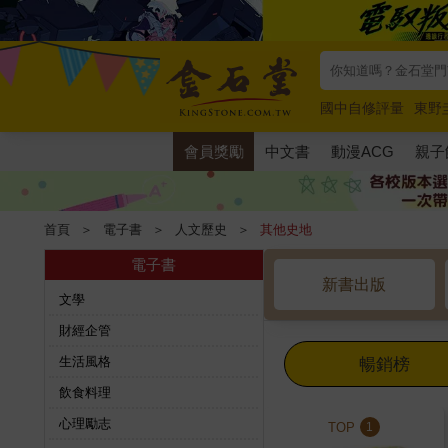
國中自修評量
東野
唯紅花綻放
奧德賽
會員獎勵
中文書
動漫ACG
親子
首頁
＞
電子書
＞
人文歷史
＞
其他史地
電子書
新書出版
文學
財經企管
生活風格
暢銷榜
飲食料理
心理勵志
TOP
1