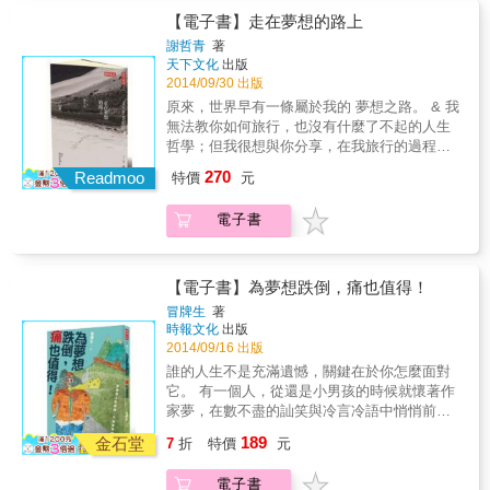
【電子書】走在夢想的路上
謝哲青
著
天下文化
出版
2014/09/30 出版
原來，世界早有一條屬於我的 夢想之路。 & 我
無法教你如何旅行，也沒有什麼了不起的人生
哲學；但我很想與你分享，在我旅行的過程
中，那些世界教我的事-----------------謝哲青 & 人
270
Readmoo
特價
元
生之中留下痕跡的，往往就是這些看似瑣碎而
不起眼的細節。 剛在電視圈受到注意的初期，
電子書
一次返鄉與家人相聚，父親送我到車站。 臨行
前，寡言依舊的他，突然正色地看著我： 「青
青，你不要覺得自己已經是誰！你可能不知道
自己要什麼，但你要知道，你不要什麼。」 停
【電子書】為夢想跌倒，痛也值得！
了一下，他又叮嚀一句：「謹言慎行。」 我在
冒牌生
著
暮色四合中，凝視父親轉身離去的背影。十多
時報文化
出版
年後，再聽到這句話，意思完全不一樣。我可
2014/09/16 出版
能沒有走在他期待的路上，慶幸的是，我始終
誰的人生不是充滿遺憾，關鍵在於你怎麼面對
記得他的教誨。 年輕博學的謝哲青總給人一種
它。 有一個人，從還是小男孩的時候就懷著作
很懂事，很早就看透人世的感覺，然而從這本
家夢，在數不盡的訕笑與冷言冷語中悄悄前
書我們才更明白，他如何一路走到了這裡。走
行，安靜又堅持，不間斷的寫下去。父母不支
189
過自我定位曖昧不清的迷惘，不知道自己該捏
金石堂
7
折
特價
元
持，朋友不看好，工作要辛苦兼顧，生活要努
成什麼、加進什麼，只能一點一滴地取捨，靠
力維持，沒人能保證成功。 如今，這已是他的
近夢想。 從難語者到媒體寵兒，且聽文采飛揚
電子書
第三本書，68 萬粉絲傾力支持。 沒有誰比他更