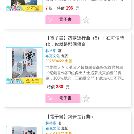
然比不上網路小說纏綿悱惻，但這些吉光片羽
運，你只能擁有更多韌性、勇氣和對生命的熱
196
勝在真實，是我當時遇事的感觸切片，是我短
金石堂
7
折
特價
元
愛。❤我叫林詠寶遺傳型脊髓性小腦萎縮症
暫生命的領悟。❤從搖擺到擺渡我的一生或許
（SCA）的患者，這種簡稱為小腦萎縮症的罕
稱不上傳奇，卻還是充滿著戲劇性，同時也是
電子書
見疾病，在發病後協調能力將逐漸退化，從行
我在面對每一個困境時，決定踏出那一步的勇
衡感漸漸喪失到無法行走，失去對肌肉的控制
氣。從民國80年開始，在那個醫學還不發達的
能力，無法開口說話、進食，到最後躺病床。
年代，為了找出家裡的怪病，動員整個家族的
❤為自己和家人行動我的家族有著小腦萎縮症
【電子書】築夢進行曲（5）：在每個時
人北上住院；7年後小腦萎縮症終於被正名，透
的遺傳病史，包含我與我的媽媽，家族的三代
代，你就是那個傳奇
過報紙與傳媒認識更多病友一同創立了「小腦
九人都患有小腦萎縮症，看著他們生命的掙扎
萎縮症病友協會」；與深愛卻終究無法並肩行
林裕峯
著
讓我決定：我要在我還能夠選擇時，為自己的
布克文化
出版
走的丈夫離婚，爭取兒子的撫養權；在宜蘭陪
人生行動。❤我想留下一點甚麼我想過虎死留
2025/04/22 出版
伴兒子成長，看他接觸古箏，找到生命中熱愛
皮，而我能留下什麼？大人物做大事，小人物
的事；追尋自己的木工夢，在宜蘭把小廢墟動
世界華人八大講師／超越巔峯商學院首席教練
就「做我能做的事」。我的這些生平故事，當
手修繕成自己夢想的家。❤該被記住的時光這
／暢銷書作家 9位傑出人士追夢成真的奮鬥實
然比不上網路小說纏綿悱惻，但這些吉光片羽
本書記載了1/3左右我認為值得出版的文章，來
錄，100％勵志，正能量全開！ 邀請來自不同產
勝在真實，是我當時遇事的感觸切片，是我短
金石堂
簡單真實陳述個人的生命史，做個留念也跟罕
業，不同背景的朋友，分享不同的築夢故事和
暫生命的領悟。❤從搖擺到擺渡我的一生或許
380
特價
元
症與病友及好友分享，感恩大家長期一路上的
築夢心得。有剛入社會不久的年輕人，也有已
稱不上傳奇，卻還是充滿著戲劇性，同時也是
支持與鼓勵！◎代理經銷：白象文化更多精彩
在業界揚名立萬的資深人士。他們的夢想不一
我在面對每一個困境時，決定踏出那一步的勇
電子書
內容請見
定只是關於拓展事業或創造財富，也包含如何
氣。從民國80年開始，在那個醫學還不發達的
http://www.pressstore.com.tw/freereading/9786263
與家人相處，還有更重要的──與「自己」相
年代，為了找出家裡的怪病，動員整個家族的
處。 無論如何，勇於做夢的人，會比起得過且
人北上住院；7年後小腦萎縮症終於被正名，透
過的人，更有可能找到美好的明天。 本書分成
【電子書】築夢進行曲5
過報紙與傳媒認識更多病友一同創立了「小腦
四大篇章，邀請了來自不同產業，不同背景的
萎縮症病友協會」；與深愛卻終究無法並肩行
林裕峯
著
朋友，分享不同的築夢故事和築夢心得。 曾孟
布克文化
出版
走的丈夫離婚，爭取兒子的撫養權；在宜蘭陪
如│張若庭│熊裕 杜月祺│彭莉茹│羅慧仲 劉勇成
2025/04/22 出版
伴兒子成長，看他接觸古箏，找到生命中熱愛