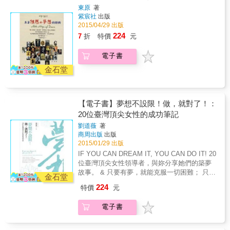
們，身處在台北這座充滿機會的城市。 住的是
種、二手冷氣機自己裝，或許連炒飯的豬油都
東原
著
頂樓加蓋鐵皮屋，房租永遠不含水電費， 撿人
紫宸社
出版
從別人家拿。 & 他們都住台北，都有一個夢
家丟棄的二手桌椅，自己動手組裝勉強還能運
2015/04/29 出版
想，相信這座城市能為他們實現。 三十年前，
轉的冷氣機。 但他們為的是心中還有個夢想，
我們的父母來到台北，希望在這繁華的城市裡
224
7
折
特價
元
因此甘之如飴。 他們每天都在金錢與夢想的天
成家立業。 三十年後，物價飛漲，薪資凍結，
秤上，機會與命運的抉擇間， 等待台北替他們
畢業即失業，走入社會的門檻設定在22K。 這
電子書
圓夢，而心中那首夢想的恰恰，旋律從未停
座城市是否仍然充滿機會？這座城市是否讓離
歇。 & 超過三十年的老公寓，微塵在樓梯間閃
金石堂
鄉背井的遊子們仍抱有期待？ & 我們尋訪在台
爍的燈光中飄浮； 鞋櫃、雨衣、安全帽、盆
北租屋、工作、生活的年輕人們，他們各自有
栽，各自在陽台找到安身立命的角落。 客廳沒
著賴以維生的職業，以及足以支撐自己繼續在
有電視，只有被堆放雜物的沙發，有時還會出
台北努力的夢想──走進他們的生活，看見生活
【電子書】夢想不設限！做，就對了！：
現曬衣架； 房間只有六坪大一點，能走動的地
的痕跡以及正在努力圓夢的各種心情點滴：在
20位臺灣頂尖女性的成功筆記
方就只剩床邊那一小塊地方。 房租不含水費、
踏出校園之後，面對大環境的艱難，如何一路
電費、網路費，房東人在國外，因此從沒修理
劉道薇
著
走來仍堅持自己所愛、努力朝自己的目標前
過不冷的電冰箱。 網路線自己牽、九層塔自己
商周出版
出版
進。他們各自都在圓夢的路途上，有的剛出
種、二手冷氣機自己裝，或許連炒飯的豬油都
2015/01/29 出版
發、有的正在半途中或許篤定也或許徬徨、有
從別人家拿。 & 他們都住台北，都有一個夢
IF YOU CAN DREAM IT, YOU CAN DO IT! 20
的已然達到目的地，回首看見自己在這座城市
想，相信這座城市能為他們實現。 三十年前，
位臺灣頂尖女性領導者，與妳分享她們的築夢
裡毫無畏懼的足跡。 & 一本紀錄台北年輕人勇
我們的父母來到台北，希望在這繁華的城市裡
故事。 & 只要有夢，就能克服一切困難； 只要
氣的夢想之書， 大聲宣告小確幸請遠離，只有
金石堂
成家立業。 三十年後，物價飛漲，薪資凍結，
有夢，就能迸發永不妥協的精神。 女性的力量
無懼追求夢想才能高飛。
224
特價
元
畢業即失業，走入社會的門檻設定在22K。 這
不容小覷，勇敢踏出安逸的舒適圈吧！ 敢嘗
座城市是否仍然充滿機會？這座城市是否讓離
試、敢追求，在工作中散發熱情， 妳也能創造
電子書
鄉背井的遊子們仍抱有期待？ & 我們尋訪在台
屬於自己的不凡成就。 & 二十位臺灣頂尖女性
北租屋、工作、生活的年輕人們，他們各自有
領導者，在書中分享其多年來的職場心得──如
著賴以維生的職業，以及足以支撐自己繼續在
何找到夢想，面對難題、克服並超越，從而成