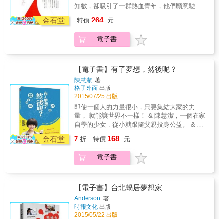
蛋，團員身上的汗直接用飆的。 200公斤，各
強，降低你心中的軟弱，讓你繼續奮鬥下去。
知數，卻吸引了一群熱血青年，他們願意駛往
類補給品以及單車重量！ 1600公里，夢想跟路
◎競爭，讓心更強大： 比較，才會產生競爭，
這片神祕的領域，打出一片屬於自己的天空。
264
一樣，無限延長！ 3857位粉絲的熱情支持，給
金石堂
特價
元
才會進步。 遇見比你強或是拿到好成績的人，
在充滿挑戰和機會的今天，對香港甚至世界上
予鐵人們不斷前行的濃厚力量！
你是批評，還是決定「我也要變強」？ 心態，
很多年輕人來說，找一份好工作，拿一份高工
電子書
決定你的行動！
資，已經無法讓他們滿足。集結一班志同道合
的夥伴，在廣闊天地開創一番事業，成為很多
青年心中，實現自身價值的重要體現。本書將
詳細講述十多名香港科技大學在學生和畢業生
【電子書】有了夢想，然後呢？
的創業故事。這些主人翁來自世界各地，背景
陳慧潔
著
和經歷各不一樣，不論是本科生還是研究生，
格子外面
出版
卻同樣對創業充滿熱情和期盼，並且在香港實
2015/07/25 出版
現了人生理想。在這些故事裏，充滿了創業路
即使一個人的力量很小，只要集結大家的力
上的酸甜苦辣，亦有親情、友情和愛情故事穿
量， 就能讓世界不一樣！ & 陳慧潔，一個在家
插其中。本書從創業遇到的機遇、堅持夢想的
自學的少女，從小就跟隨父親投身公益。 & 8
毅力，以及發展鴻圖大業的野心等不同視角，
歲開始送餐給獨居老人 9歲上街為急難家庭募
168
詮釋各個青年創業家的夢想與熱情，主題和內
金石堂
7
折
特價
元
款 12歲策劃舉辦募款音樂會 14歲為東非飢荒募
容會因應時下年輕心態讀者的閱讀喜好。現在
款，協助高中生舉辦跨校飢餓三十 15歲代表台
就讓我們來感受這十位年輕人的創業熱情，跟
電子書
灣成為親善大使，到美國和全世界的志工交流
他們一起踏上追夢的旅程吧！
16歲受邀演講計達上百場，是全國最年輕的演
說家 & 夢想 &times; 公益 &times; 行動力 ＝
無限影響力 & 「改變世界，從看見問題開
【電子書】台北蝸居夢想家
始。」 & 本書記錄一位少女的勇氣故事，她所
Anderson
著
展現的行動力，連成年人都自嘆不如。在這本
時報文化
出版
書中，她想與你分享，不管年紀大小，都不應
2015/05/22 出版