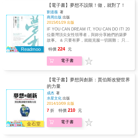
台北努力的夢想──走進他們的生活，看見生活
就自我。透過這些女性領袖菁英的發聲，希望
【電子書】夢想不設限！做，就對了！
的痕跡以及正在努力圓夢的各種心情點滴：在
帶給職場上的年輕女性，以全新思維來檢視自
劉道薇
著
踏出校園之後，面對大環境的艱難，如何一路
己的工作態度，積極地看待自己的工作，不再
商周出版
出版
走來仍堅持自己所愛、努力朝自己的目標前
只是為了一份薪水、為了等待下班而工作。由
2015/01/29 出版
進。他們各自都在圓夢的路途上，有的剛出
此激發年輕女性發掘心中的夢想，找到自己
IF YOU CAN DREAM IT, YOU CAN DO IT! 20
發、有的正在半途中或許篤定也或許徬徨、有
「真正想做的事」。二十則最動人的築夢故
位臺灣頂尖女性領導者，與妳分享她們的築夢
的已然達到目的地，回首看見自己在這座城市
事，鼓勵所有年輕女孩們，邁開堅定步伐，向
故事。 & 只要有夢，就能克服一切困難； 只要
裡毫無畏懼的足跡。 & 一本紀錄台北年輕人勇
夢想前進。
有夢，就能迸發永不妥協的精神。 女性的力量
氣的夢想之書， 大聲宣告小確幸請遠離，只有
224
Readmoo
特價
元
不容小覷，勇敢踏出安逸的舒適圈吧！ 敢嘗
無懼追求夢想才能高飛。
試、敢追求，在工作中散發熱情， 妳也能創造
電子書
屬於自己的不凡成就。 & 二十位臺灣頂尖女性
領導者，在書中分享其多年來的職場心得──如
何找到夢想，面對難題、克服並超越，從而成
就自我。透過這些女性領袖菁英的發聲，希望
【電子書】夢想與創新：賈伯斯改變世界
帶給職場上的年輕女性，以全新思維來檢視自
的力量
己的工作態度，積極地看待自己的工作，不再
成杰
著
只是為了一份薪水、為了等待下班而工作。由
水星文化
出版
此激發年輕女性發掘心中的夢想，找到自己
2014/10/09 出版
「真正想做的事」。二十則最動人的築夢故
210
7
折
特價
元
事，鼓勵所有年輕女孩們，邁開堅定步伐，向
夢想前進。
電子書
金石堂