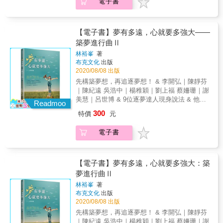
電子書
或者非洲某個偏遠部落衣不蔽體的小男孩，可
樣的Ariel：理性思維和富條理的生活節奏。
從負債兩百萬到成就千萬事業 阮智偉 他相信人
自己的風格，自己的特色，自己無論在怎樣的
翻開這頁，讓我們來看看精彩的築夢故事。
任何人都搶不走，也沒有任何人能批判評論
在是健康事業的推手：姚璠 ●專業濟世篇 本篇
能內心裡都有個強烈的夢想。 有夢的人，不一
「成功？就代表『夢想達成』嗎？」如果同意
生的各項成就沒有僥倖，一個人可以因為機運
大環境中都可以擁有一席之地？ 關鍵還是在勇
它。 ■ STEP2 寫日記：最糟的都撐過去了。現
我們接觸到三個平常較不常見的產業，三位主
定最終可以成功，但何妨以此做個開始，就算
這兩者為等式，那麼應該先自問：「你『真
好遇到貴人或碰上好時機，但最終要做出一番
於做夢。 & 【築夢者進行曲】系列，現在來到
在，不是最糟的時候 如果你有夢想，也確信這
人翁，出身自不同背景，如何經營他們所處的
只達到夢想的百分之一，也可以改善生活。 &
正』的夢想是什麼？」才不會被世俗的成功定
成績，依然有賴自己的實力。 也許有人因為投
【電子書】夢有多遠，心就要多強大——
第三集，藉由一群又一群素人的分享，作者群
個是你喜歡的，恭喜！接下來要做的，就是朝
獨門事業，做出有聲有色的典範績效。本篇包
當然，這世界變化很快，不只有新穎科技帶來
義所侷限了，不是嗎？ ■ STEP1 談夢想：沒有
機取巧得到好處，但那些沒有紮實基礎做後盾
們也各自在自己的影響領域，感動了許多人。
築夢進行曲Ⅱ
著這個目標邁進。但是，追逐夢想或是成長過
含： 打造偵探產業新標準，偵蒐也能創業助
的生活應用變遷，也有許多負面的改變。以
夢想很正常。不確定自己的夢想，更正常
的事業一定無法長久。就好比如今已是房地產
也因此才年復一年，又有更多新朋友願意一起
程中，不免有失敗挫折的時刻；而有時，阻礙
人：柳欽貿 獨創特殊民族療法，上承天命的瀟
林裕峯
著
2020來說，一個在前一年無人可預料到的疫
「『成功』等於要多有錢、多有名聲、多有權
達人，也擁有自己建設事業的他，能夠以「千
分享他們的故事，歡迎更多人來築夢圓夢。 &
追夢成功的原因，不在於外在環境，而在於一
灑醫者：黃于邵 重新與家人戀愛，找回家的價
布克文化
出版
病，以令人驚訝的影響力，重創全球，到了
勢、 甚至有多少追蹤者、粉絲和按讚數，才算
萬元」甚至「億元」為單位計算投資獲利以及
本書分成四大篇章，邀請了來自不同產業，不
直「過不去的自己」。 「有件事你一定要永遠
2020/08/08 出版
值，專業塔羅牌師：李冬梅 ── | 精采摘錄 | ──
2021年已有超過一億人感染新冠肺炎。同時間
數？也才值得我們『快樂』？ 萬一沒有『夢
事業盈餘，那也是因為他曾經一步一腳印走過
同背景的朋友，分享不同的築夢故事和築夢心
記得： 你比你自認得更勇敢，比你自已看起來
築夢者心法 思維探討：如果覺得自己現在處境
先構築夢想，再追逐夢想！ & 李開弘｜陳靜芬
風雲詭譎變化萬千的現象，不論在政治面在經
想』怎麼辦？是不是就無法當一個成功的人？
那些個以「千元」以「萬元」為單位賺取生計
得。 這些人中，有剛入社會不久的年輕人，也
得更堅強， 比你自己想像得更聰明。」 試著寫
艱難，先不要抱怨日子多苦，要想想是不是人
｜陳紀遠 吳浩中｜楊稚穎｜劉上福 蔡姍珊｜謝
濟面，也是全球都有跌破專家眼鏡的發展。 如
而有了夢想又怎麼樣？就一定會成功嗎？」 其
的打拼年代。 阮智偉，一個總是認真規劃自己
有已在某個產業揚名立萬的資深前輩。他們的
日記吧！無論是當下寫完的舒坦，抑或日後翻
生有負面境界，反倒可以激勵自己大幅成長？
美慧｜呂世博 & 9位逐夢達人現身說法 & 他們
今無人敢說自己可以充分掌握時代脈動。最
實，如果不知道自己要做什麼，或是想做什
Readmoo
人生的人，他付出的比別人早也比別人用心，
夢想不一定只是關於拓展事業或創造財富，也
閱回味，都能在文字中找到一些答案；寫下，
築夢銘言：訂下計畫，事情做了不一定成功，
每位都以認真的態度，去面對他們所遇到的困
終，要在這個變化快速的時代存活，重點不在
麼，不用擔心，也不用沮喪，就回到最源頭去
因此才三十幾歲就已經成就千萬富翁的位階。
包含如何與家人相處，還有更重要的與「自
300
特價
元
也就放下了。這些文字，會時時提醒內心保持
但不做一定不會成功，看你如何抉擇？ 我如何
境， 努力突破新局，成就璀璨人生。 & 透過本
於你該選擇甚麼產業，投入甚麼專業，而應該
做那件你喜歡、會令你快樂的任何事，並且把
他總是一方面認真投入當下，一方面也提早規
己」相處。 四大篇章，依著以下順序，每大篇
彈性與柔軟，不要過於苛求，覺得失敗了就是
從負債兩百萬到成就千萬事業 阮智偉 他相信人
書達人們的生涯故事，當我們對於職涯感到困
在於你該成為怎樣的你？是否可以讓自己擁有
它「做到最好」，這，就會是你專屬的成功，
劃下一個階段的進程。 無論事業婚姻理財以及
章邀請三至四位朋友分享： ●&&& 青年立志篇
電子書
全盤皆輸。這些文字的自省浪漫，亦會是助我
生的各項成就沒有僥倖，一個人可以因為機運
惑時，可以獲得解答，換個角度重新省思自己
自己的風格，自己的特色，自己無論在怎樣的
任何人都搶不走，也沒有任何人能批判評論
業界聲譽，都達到令人敬羨的高度。他是如何
年輕人若能立志，就可以更早創造屬於自己的
們一臂之力的實用方法。 ■ STEP3 列清單：堅
好遇到貴人或碰上好時機，但最終要做出一番
的人生。 當我們猶豫該不該換工作時？李開弘
大環境中都可以擁有一席之地？ 關鍵還是在勇
它。 ■ STEP2 寫日記：最糟的都撐過去了。現
走到如今的成功？過程中做對了哪些事呢？ 以
生活。這裡的青年包括年輕有為的創業家，也
持不是一個長跑，它是很多一個接一個的短跑
成績，依然有賴自己的實力。 也許有人因為投
說：「人生其實充滿多樣的可能，重點就是關
於做夢。 & 【築夢者進行曲】系列，現在來到
在，不是最糟的時候 如果你有夢想，也確信這
下是他的故事。 一個真正的青年成功典範 似乎
包括某個領域從新人入手，打造新氣象。 邀請
所謂的「做到最好」不是「做得完美」，而是
機取巧得到好處，但那些沒有紮實基礎做後盾
鍵時刻，你要勇敢轉換跑道。」& 當我們在工
【電子書】夢有多遠，心就要多強大：築
第三集，藉由一群又一群素人的分享，作者群
個是你喜歡的，恭喜！接下來要做的，就是朝
許多成功企業家都有個比較不順遂的童年，那
的是： 青年美食達人，他的成長心聲，以及迎
把喜歡的事「切實地完成」。然而，時間是最
的事業一定無法長久。就好比如今已是房地產
作上遇到挫折時，該如何面對？陳靜芬說：
們也各自在自己的影響領域，感動了許多人。
夢進行曲Ⅱ
著這個目標邁進。但是，追逐夢想或是成長過
或許是一種不幸，但若秉持著正向信念去看待
向轉型：曾捷裕 開創南臺灣民宿版圖的年輕創
公平的，它從不多給誰一分；在這個分心世
達人，也擁有自己建設事業的他，能夠以「千
「就算是較負面的體驗，只要『學到』就算
也因此才年復一年，又有更多新朋友願意一起
程中，不免有失敗挫折的時刻；而有時，阻礙
生活中的挫折，那反倒是一種刺激成長的養
業投資家：王璿程 單純的小護士如何踏入汽車
林裕峯
著
代，如何「提升效率」是追求夢想成功的過程
萬元」甚至「億元」為單位計算投資獲利以及
『得到』。」& 當我們懷疑人生，探求生命的
分享他們的故事，歡迎更多人來築夢圓夢。 &
追夢成功的原因，不在於外在環境，而在於一
分。 阮智偉坦承他的原生家庭是有些狀況，然
產業成為銷售冠軍：劉紘瑜 & ●&&& 事業經營
布克文化
出版
中，十分重要的一環： 1. 使用清單或APP，記
事業盈餘，那也是因為他曾經一步一腳印走過
意義時？吳浩中說：「其實每個人都有個內在
本書分成四大篇章，邀請了來自不同產業，不
直「過不去的自己」。 「有件事你一定要永遠
而日後回想，若不是因為從小就被環境逼得要
2020/08/08 出版
篇 傳統對於成功的定義，通常還是比較會以事
錄想要培養的習慣，並持續追蹤進度。 2. 盡量
那些個以「千元」以「萬元」為單位賺取生計
力量，這內在力量就是我們的功課，我們的人
同背景的朋友，分享不同的築夢故事和築夢心
記得： 你比你自認得更勇敢，比你自已看起來
自立自強，假定他成長於安逸中，那未必能獲
業有成做為評估標準，本篇邀請的三位朋友，
先構築夢想，再追逐夢想！ & 李開弘｜陳靜芬
在早上或任何意志力最強的時候，完成最重要
的打拼年代。 阮智偉，一個總是認真規劃自己
生，就是要鍛鍊這個內在力量。」& 當我們覺
得。 這些人中，有剛入社會不久的年輕人，也
得更堅強， 比你自己想像得更聰明。」 試著寫
致他將來的種種成就。 由於父母的特殊狀況，
他們各自在所屬的產業追夢，最終也能達到相
｜陳紀遠 吳浩中｜楊稚穎｜劉上福 蔡姍珊｜謝
的事情 。 3. 使用限制螢幕APP，並關掉不必