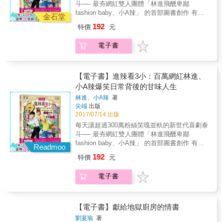
斗── 最夯網紅雙人團體「林進飛醺卑鄙
量，能讓心靈能獲得無比的鼓舞和力量！ & 失
fashion baby、小A辣」 的首部圖書創作 有人
敗是成功的開始 大部分的人都在分享成功，李
金石堂
說：網紅「沒3小」才藝？ 有人說：網紅不知
康瑞跳脫框架思維，樂於分享一路以來的挫敗
192
特價
元
道在「紅3小？」 有人說：搞不懂每天對著手
經驗。「沒人喜歡失敗，但成功人士的失敗次
機大笑的人，到底在「看3小？」 你不懂的3
數絕對比我們多，他們成功之前做了多少努
電子書
小？他們默默創造出超過3百萬人氣！！ 每一
力，才是值得我們學習仿效的地方。」「平凡
天每則FB、IG、YouTube連結都能創下百萬點
的我、缺點很多的我都可以達到既定目標了，
閱率，讓人們不得不正視「能紅」就是一種才
普羅大眾一定也可以。」 & 對於失敗，你可以
藝！ 本書帶你一同直擊－－ 兩個「無3小」，
【電子書】進辣看3小：百萬網紅林進、
有兩種選擇：面對它或逃避它。李康瑞認為人
到底要「講3小？」、以及帶你「看3小？」 一
小A辣爆笑日常背後的甘味人生
生因為失敗，才能襯托出傳奇性。失敗是成功
個來自雲林的庄腳囝仔：林進 一個比女人還美
路上不可或缺的養分沃土，堅持到底，總有成
林進、小A辣
著
的偽娘網紅：小A辣 首次分享讓人生逆轉勝的
功的一天。 & 思維決定人生格局 成功來自持續
尖端
出版
－－「小時候」‧「小劇場」‧「小人物」！ 帶你
學習勇於改變 人天生的條件也許不能改變，但
2017/07/14 出版
直擊兩個平凡的大男孩，如何能成為台灣家喻
一個人的思維是可以塑造的。思維產生的力量
每天讓超過300萬粉絲笑嘎並軌的新世代喜劇泰
戶曉、比明星還紅的百萬網紅，成功變身超級
猶如吸引力法則，當你心懷某個念頭，而且真
斗── 最夯網紅雙人團體「林進飛醺卑鄙
「吸金機」？一同見證他們如何透過無3小的經
心願意改變自己，自然而然生命會送來所需要
fashion baby、小A辣」 的首部圖書創作 有人
歷，成就「看3小」的人氣！ ◎誰是林進，小A
Readmoo
的任何資源，協助我們完成心願。「一定要讓
說：網紅「沒3小」才藝？ 有人說：網紅不知
辣？（不知道？．．．．那你就落伍
192
特價
元
自己和所愛的人過上好生活，那麼就要願意調
道在「紅3小？」 有人說：搞不懂每天對著手
了！！！） 以拍攝搞笑網路影片爆紅，強哏不
整思維、下定決心來達成目標。」李康瑞如是
機大笑的人，到底在「看3小？」 你不懂的3
斷的林進，當年因颱風天在家拍影片自娛娛
電子書
說。 & 人生價值在於能夠影響多少人 因為你的
小？他們默默創造出超過3百萬人氣！！ 每一
人，玩對嘴軟體唱歌搭配誇張的肢體動作，沒
存在而生活有所改善 人生不只侷限於實現目標
天每則FB、IG、YouTube連結都能創下百萬點
想到影片放上網後，大家注意的全是他背後冷
或賺大錢，更宏偉的夢想在於創造價值、發揮
閱率，讓人們不得不正視「能紅」就是一種才
靜的阿嬤和媽媽，影片在短短2天超過8萬人按
影響力，讓他人因我們的存在而生活有所改
藝！ 本書帶你一同直擊－－ 兩個「無3小」，
【電子書】獻給地獄廚房的情書
讚，人氣逐漸攀升，個人粉絲專頁目前擁有超
善。李康瑞長期關注社會慈善，支持 NU SKIN
到底要「講3小？」、以及帶你「看3小？」 一
過145萬粉絲。 小A辣其實是男兒身。他在25歲
劉宴瑜
著
善的力量各項公益活動、捐贈救災車輛協助偏