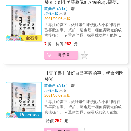
產業揚名立萬的資深前輩。他們的夢想不一定
篇介紹的三位主人翁如今都非常有成就。但他
發光：創作美聲蔡佩軒Ariel的3步驟夢想
涯，勇於挑戰未知，二十歲就能賺大錢：張若
有改變世界的種種發明或生活化應用，最初一
帶漸寬終不悔，為伊消得人憔悴。』 如同篇名
友，在本輯還第一次邀請了偵探產業的專家加
只是關於拓展事業或創造財富，也包含如何與
們依然有各自的特色，不是典型的「從基層力
庭 ●谷底再生篇 每個人都或多或少經歷過人生
定是始於一種夢想，其後可能經過許多人冷嘲
實踐清單
所示，本篇著重在經歷重大的人生困頓，也就
蔡佩軒（Ariel）
著
入。也可以讓讀者們，在學習不同人們的奮鬥
家人相處，還有更重要的與「自己」相處。 &
爭上游」的傳統故事，而是有各自不同的轉
低潮，失業、失戀或人生不同階段的失意落
熱諷，中間過程可能碰到資金問題、人事問
境好出版
出版
是築夢過程中碰到阻礙的情況，選了三位作者
心法時，也能初探不同職業的工作面貌。 本書
【任何年代，我們都不要忘了敢做夢更要敢築
折。 包含 從基層店員後來成為國際大品牌LV集
魄。重點是碰到重大打擊如何谷底再起來？本
題、公司成長營運問題等等，也許一百個做大
2021/06/03 出版
展現精彩突破經歷。 包含兩位經歷婚姻挫折以
分成四大篇章，如同前面的系列專書一般，邀
夢】 &時代在變，並且變化的速度越來越快。
團台灣主管 劉勇成 不僅在國營事業做到頂尖
篇包含： 走出喪子的傷痛，平凡婦人變身護眼
夢的人中，可能只有一位真正實現夢想，九位
及事業低谷，如今都已闖盪出一片天的女子，
「專注於當下，做好每件即便他人小看卻是自
請了來自不同產業，不同背景的朋友，分享不
猶記得【築夢進行曲】這一系列書系，最早是
也是全方位生活達人 葉大維 以及 從一位教
銷售天王：陳乃菱 就算是人生浮浮沉沉的小人
沒有完成圓夢但也達到一定成長，其他九十位
也剛好這兩位都有醫護背景，但卻以不同形式
己喜歡的事。 或許，這也是一種值得驕傲的成
同的築夢故事和築夢心得。 四大篇章，依著以
於2017年啟動，並在隔年成書。之後於2020年
師後來成為生醫事業共同創辦人 高御嚴 這
物，也能活出自己一片天：宥靜 ●成就典範篇
則還在努力中。但無論如何，勇於做夢的人，
展現新局。 由護理人員透過學習成為理財達人
功模樣！」 ● 重新詮釋、探尋成功的可能性，
下順序，每大篇章邀請二至三位朋友分享： ●
推出第二集，本書則是三年這一系列第三本問
金石堂
些故事都很有看頭，值得學習。但我也相信，
人生不一定要以「賺多少錢？成就多大事
會比起得過且過的人，更有可能找到美好的明
杜月祺 創建獨一無二諮詢形式的藥局老闆 彭莉
創造屬於「我們這個世代」的成功定義。 ● 既
青年立志篇 這幾乎是系列每本書固定的一個單
世。 當年初次企劃本書系時，台灣還少有人聽
本書的每位讀者都有潛力在各自的專長領域，
252
7
折
特價
元
業？」做為成功與否評量，但如果有成就事業
天。 全世界每時每刻肯定都有人在做夢，包括
茹 以及 我們引介一位馬來西亞朋友的人生拼鬥
理性又浪漫的3步驟夢想實踐法，提供實用且可
元，因為青年創業，總是很好的激勵的題材。
到電動車，而今特斯拉創辦人已經成為世界首
寫就自己的經典篇章。 再次強調，你就是你人
的企業家，依然值得我們學習。本篇包含： 事
捧著金主資金坐在矽谷辦公室的新興創業家，
故事 羅慧仲 ●第三篇 再創顛峯篇 『眾裡尋他
執行的有效方法。 ● 以作家的視角，窺見不一
也藉由出版來鼓勵這些年輕人繼續打拼。本篇
富；那一年各種fintech應用也還不普及，而今
生裡的第一主角。 你的夢想，由你來實現， 畢
業不斷開創新局，同時追求生活平衡，房地產
電子書
或者非洲某個偏遠部落衣不蔽體的小男孩，可
千百度，驀然回首，那人卻在，燈火闌珊
樣的Ariel：理性思維和富條理的生活節奏。
包含： 優秀科技人，如何懂得人生轉型，創造
大街小巷都有人在使用電子錢包；當年也不像
竟這是你的生命傳記，散發光彩，捨我其誰？
創業老闆：阮智偉 從前是作育英才的校長，現
能內心裡都有個強烈的夢想。 有夢的人，不一
處。』 雖然由「巔峯」二字，就可以看出這是
「成功？就代表『夢想達成』嗎？」如果同意
生涯第二曲線：張哲豪 重新定位業務的使命，
現在滿街都是FoodPanda或UberEats。很多改
翻開這頁，讓我們來看看精彩的築夢故事。
在是健康事業的推手：姚璠 ●專業濟世篇 本篇
定最終可以成功，但何妨以此做個開始，就算
帶有傳統「功成名就」模式的例子，也的確本
這兩者為等式，那麼應該先自問：「你『真
三十歲就已攀登業績高峰：劉弘文 青年摸索職
變聽起來好像很有「回首話從前」的意味，可
我們接觸到三個平常較不常見的產業，三位主
只達到夢想的百分之一，也可以改善生活。 &
篇介紹的三位主人翁如今都非常有成就。但他
正』的夢想是什麼？」才不會被世俗的成功定
【電子書】做好自己喜歡的事，就會閃閃
涯，勇於挑戰未知，二十歲就能賺大錢：張若
是實際上，這些改變真的只在短短三年內。 所
人翁，出身自不同背景，如何經營他們所處的
當然，這世界變化很快，不只有新穎科技帶來
們依然有各自的特色，不是典型的「從基層力
義所侷限了，不是嗎？ ■ STEP1 談夢想：沒有
庭 ●谷底再生篇 每個人都或多或少經歷過人生
發光
有改變世界的種種發明或生活化應用，最初一
獨門事業，做出有聲有色的典範績效。本篇包
的生活應用變遷，也有許多負面的改變。以
爭上游」的傳統故事，而是有各自不同的轉
夢想很正常。不確定自己的夢想，更正常
低潮，失業、失戀或人生不同階段的失意落
定是始於一種夢想，其後可能經過許多人冷嘲
蔡佩軒（Ariel）
著
含： 打造偵探產業新標準，偵蒐也能創業助
2020來說，一個在前一年無人可預料到的疫
折。 包含 從基層店員後來成為國際大品牌LV集
「『成功』等於要多有錢、多有名聲、多有權
魄。重點是碰到重大打擊如何谷底再起來？本
熱諷，中間過程可能碰到資金問題、人事問
境好出版
出版
人：柳欽貿 獨創特殊民族療法，上承天命的瀟
病，以令人驚訝的影響力，重創全球，到了
團台灣主管 劉勇成 不僅在國營事業做到頂尖
勢、 甚至有多少追蹤者、粉絲和按讚數，才算
篇包含： 走出喪子的傷痛，平凡婦人變身護眼
題、公司成長營運問題等等，也許一百個做大
2021/06/03 出版
灑醫者：黃于邵 重新與家人戀愛，找回家的價
2021年已有超過一億人感染新冠肺炎。同時間
也是全方位生活達人 葉大維 以及 從一位教
數？也才值得我們『快樂』？ 萬一沒有『夢
銷售天王：陳乃菱 就算是人生浮浮沉沉的小人
夢的人中，可能只有一位真正實現夢想，九位
「專注於當下，做好每件即便他人小看卻是自
值，專業塔羅牌師：李冬梅 ── | 精采摘錄 | ──
風雲詭譎變化萬千的現象，不論在政治面在經
師後來成為生醫事業共同創辦人 高御嚴 這
想』怎麼辦？是不是就無法當一個成功的人？
物，也能活出自己一片天：宥靜 ●成就典範篇
沒有完成圓夢但也達到一定成長，其他九十位
己喜歡的事。 或許，這也是一種值得驕傲的成
築夢者心法 思維探討：如果覺得自己現在處境
濟面，也是全球都有跌破專家眼鏡的發展。 如
些故事都很有看頭，值得學習。但我也相信，
而有了夢想又怎麼樣？就一定會成功嗎？」 其
人生不一定要以「賺多少錢？成就多大事
則還在努力中。但無論如何，勇於做夢的人，
功模樣！」 ● 重新詮釋、探尋成功的可能性，
艱難，先不要抱怨日子多苦，要想想是不是人
今無人敢說自己可以充分掌握時代脈動。最
本書的每位讀者都有潛力在各自的專長領域，
實，如果不知道自己要做什麼，或是想做什
Readmoo
業？」做為成功與否評量，但如果有成就事業
會比起得過且過的人，更有可能找到美好的明
創造屬於「我們這個世代」的成功定義。 ● 既
生有負面境界，反倒可以激勵自己大幅成長？
終，要在這個變化快速的時代存活，重點不在
寫就自己的經典篇章。 再次強調，你就是你人
麼，不用擔心，也不用沮喪，就回到最源頭去
的企業家，依然值得我們學習。本篇包含： 事
252
特價
元
天。 全世界每時每刻肯定都有人在做夢，包括
理性又浪漫的3步驟夢想實踐法，提供實用且可
築夢銘言：訂下計畫，事情做了不一定成功，
於你該選擇甚麼產業，投入甚麼專業，而應該
生裡的第一主角。 你的夢想，由你來實現， 畢
做那件你喜歡、會令你快樂的任何事，並且把
業不斷開創新局，同時追求生活平衡，房地產
捧著金主資金坐在矽谷辦公室的新興創業家，
執行的有效方法。 ● 以作家的視角，窺見不一
但不做一定不會成功，看你如何抉擇？ 我如何
在於你該成為怎樣的你？是否可以讓自己擁有
竟這是你的生命傳記，散發光彩，捨我其誰？
它「做到最好」，這，就會是你專屬的成功，
創業老闆：阮智偉 從前是作育英才的校長，現