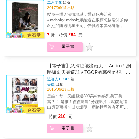
個來自雲林的庄腳囝仔：林進 一個比女人還美
二魚文化
出版
那年，因拍攝《惡搞翻唱有點甜 》唱歌影片，
鄉救護、甚至遠至非洲援助貧困的馬拉威孩
的偽娘網紅：小A辣 首次分享讓人生逆轉勝的
2017/06/15 出版
用甜美模樣入鏡自拍唱歌，但開嗓卻是超粗又
童。他在臉書也幾乎每天直播，希望能傳達一
－－「小時候」‧「小劇場」‧「小人物」！ 帶你
低沉的男聲，因此紅到香港。2016年兩人合體
縱身一躍入深情地獄，愛到死去活來
些善意的正向能量給社會，以熱情與溫暖成就
直擊兩個平凡的大男孩，如何能成為台灣家喻
組團，共同研發拍攝搞笑短片坐擁網紅一哥寶
&mdash;&mdash;獻給還在跟夢想搞曖昧的你
自己與他人的幸福。 & 改變自我，逆轉人生 每
戶曉、比明星還紅的百萬網紅，成功變身超級
座。也在今年金鐘獎上，透過主持人吳宗憲一
& 她跟隨過明星主廚、任職過米其林餐廳，以
一篇文章皆以「康瑞格言」作為開頭，以作者
「吸金機」？一同見證他們如何透過無3小的經
句：「沒見過就落伍了！」點名介紹，讓兩人
肉身傷口去實證「喜歡做菜」與「以做菜為
的親身經歷和身邊朋友的故事，告訴讀者人生
294
歷，成就「看3小」的人氣！ ◎誰是林進，小A
金石堂
7
折
特價
元
聲勢水漲船高。 本書除了分享兩人的爆笑日
職」完全是兩碼子事。她說：「如果你尋求的
奮鬥的路上並不孤單，因為作者也是這樣一步
辣？（不知道？．．．．那你就落伍
常，及網紅如何讓哏源源不絕產生？笑點如何
是那種無憂無慮的美食書籍，大概翻錯書了。
步克服難關走過來的。藉由信念的力量「從
了！！！） 以拍攝搞笑網路影片爆紅，強哏不
電子書
製造？還要透過林進與庄腳阿嬤、媽媽及哥哥
我能分享的，是對喜愛事物的熱誠與偏執，跟
心」改變自我，以及成交的方法技巧，搭配踏
斷的林進，當年因颱風天在家拍影片自娛娛
一家人的生活趣事及小A辣的參與互動，不只讓
美好事物表象之下的真實情境。一點都不優
實的行動力，每個人都能逆轉人生！
人，玩對嘴軟體唱歌搭配誇張的肢體動作，沒
你笑，還要全面解析網紅的搞笑文化及背後的
雅，粗暴得很。」 & 自電影產業出走後，Yen
想到影片放上網後，大家注意的全是他背後冷
辛酸故事。
決心當個專業廚師。首先到義大利托斯卡尼學
【電子書】惡搞也能出頭天： Action！網
靜的阿嬤和媽媽，影片在短短2天超過8萬人按
藝，學成後飛到大城市倫敦工作，前後任職於
路短劇天團這群人TGOP的幕後奇想、技
讚，人氣逐漸攀升，個人粉絲專頁目前擁有超
幾位歐洲名廚的餐廳內場&hellip;&hellip;。所有
藝、創作實驗室
過145萬粉絲。 小A辣其實是男兒身。他在25歲
這群人TGOP
著
光鮮亮麗的名詞下都是血汗淚（混雜著一點點
尖端
出版
那年，因拍攝《惡搞翻唱有點甜 》唱歌影片，
麵粉），真實人生的廚房工作比電視節目還兇
2016/09/23 出版
用甜美模樣入鏡自拍唱歌，但開嗓卻是超粗又
殘，但既已踏上名為夢土的地獄，就要義無返
低沉的男聲，因此紅到香港。2016年兩人合體
是誰？每一天讓超過300萬粉絲笑到美丁美
顧地深情。任主廚打罵也好，任奧客凌遲的也
組團，共同研發拍攝搞笑短片坐擁網紅一哥寶
當？！ 是誰？僅僅透過1分鐘影片，就能創造
罷，一有空檔她就蹲在廚房角落，邊舔舐傷口
座。也在今年金鐘獎上，透過主持人吳宗憲一
出億萬商機？成功證明「網路世界沒有不可
邊掏出筆記本，含淚寫下這一封封獻給地獄廚
金石堂
句：「沒見過就落伍了！」點名介紹，讓兩人
能！」、「搞笑也能拚出一片天」！ 他們是演
房的情書。 & 本書特色 & ★ 史上最提神飲食
216
特價
元
聲勢水漲船高。 本書除了分享兩人的爆笑日
出電影《我的少女時代》、《銷售奇姬》的茵
書寫。激情且飢餓、血腥又勵志。 ★ 台灣女孩
常，及網紅如何讓哏源源不絕產生？笑點如何
聲、展榮、展瑞 他們是透過《我要看陰地》、
闖進歐洲大廚房：23則幽默殘暴的廚師學徒筆
電子書
製造？還要透過林進與庄腳阿嬤、媽媽及哥哥
《淡定的最高境界》、《學尬乾那塞》成功累
記 Ｘ 23道神韻準確的義菜食譜
一家人的生活趣事及小A辣的參與互動，不只讓
積超上億萬YouTube影片觀看數的台灣TOP 1