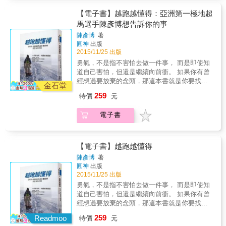
你笑，還要全面解析網紅的搞笑文化及背後的
網路創作天團！ 「這群人TGOP」 ※臉書搜
辛酸故事。
尋：這群人 TGOP ◎原創、KUSO、美式幽
【電子書】越跑越懂得：亞洲第一極地超
默，結合台式包裝的網路短劇天團──「這群人
馬選手陳彥博想告訴你的事
TGOP」首部文字創作。 「你為什麼要跟我分
陳彥博
著
手！」 「妳渴嗎。」 「你回答我，為什麼要跟
圓神
出版
我分手！」 「妳餓嗎。」 這是你一定看過的暴
2015/11/25 出版
紅的短片：《淡定的最高境界》。 餐廳裡，歇
勇氣，不是指不害怕去做一件事， 而是即使知
斯底里的「激動姊」遇上不為所動的「淡定
道自己害怕，但還是繼續向前衝。 如果你有曾
哥」影片一PO上網，2天內旋即創下50萬的瀏
經想過要放棄的念頭，那這本書就是你要找的
覽人次！ 為什麼明明是討人厭的對白，卻還是
金石堂
書。 ★台灣最會跑也最會寫的運動員，用生命
能讓人笑到臉歪嘴斜，不看不行？ 哏，如何產
259
特價
元
寫下那些人生中真正重要的事 ★特別收錄陳彥
生？劇本怎麼寫？ 為什麼明明是業配文，卻還
博極地生死交關的多張逼真精美插畫 成功不在
是讓人欲罷不能，忍不住想要看下去？ 本書帶
電子書
於力量，而在於能堅持多久！ 亞洲第一超馬選
你解構7個死黨如何將平凡無奇的日常鳥事變成
手陳彥博歷經十年淬鍊，一舉衝破「世界七大
笑料？ 如何成功蟬聯三年YouTube十大熱門創
洲八大站超級馬拉松」最終也最艱難的終點
作者影片？在YouTube上累積超過上億萬觀看
線：西班牙洛哈230公里山徑超馬賽、加拿大育
【電子書】越跑越懂得
數、百萬人訂閱，擁有超過110萬Facebook粉
空700公里極地橫越賽、澳洲520公里內陸超馬
絲數，成為台灣TOP1網路創作天團。 分享導
陳彥博
著
賽。這段歷練對他意義非凡，期間不但幾度歷
圓神
出版
演、劇本、表演，行銷，製片、道具&hellip;如
經生死交關，更罹患幽閉恐懼症。他的每一場
2015/11/25 出版
何呈現。 帶你見證「這群人」，讓平凡人也能
比賽，都在定義意志力與生命的極限！ 在吞下
看見自己的優勢，闖出一片天。
勇氣，不是指不害怕去做一件事， 而是即使知
無數汗水與淚水後，陳彥博將榮耀帶回台灣，
道自己害怕，但還是繼續向前衝。 如果你有曾
更成為亞洲完賽「世界最艱難超馬」的最年輕
經想過要放棄的念頭，那這本書就是你要找的
紀錄者！但這些他曾經視為唯一夢想的榮耀，
書。 ★台灣最會跑也最會寫的運動員，用生命
259
早已淬鍊為對生命的體悟。他不再追逐紀錄，
Readmoo
特價
元
寫下那些人生中真正重要的事 ★特別收錄陳彥