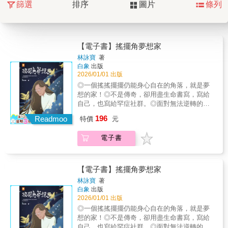
篩選
排序
圖片
條列
【電子書】搖擺角夢想家
林詠寶
著
白象
出版
2026/01/01 出版
◎一個搖搖擺擺仍能身心自在的角落，就是夢
想的家！◎不是傳奇，卻用盡生命書寫，寫給
自己，也寫給罕症社群。◎面對無法逆轉的命
運，你只能擁有更多韌性、勇氣和對生命的熱
196
Readmoo
特價
元
愛。❤我叫林詠寶遺傳型脊髓性小腦萎縮症
（SCA）的患者，這種簡稱為小腦萎縮症的罕
電子書
見疾病，在發病後協調能力將逐漸退化，從行
衡感漸漸喪失到無法行走，失去對肌肉的控制
能力，無法開口說話、進食，到最後躺病床。
❤為自己和家人行動我的家族有著小腦萎縮症
【電子書】搖擺角夢想家
的遺傳病史，包含我與我的媽媽，家族的三代
林詠寶
著
九人都患有小腦萎縮症，看著他們生命的掙扎
白象
出版
讓我決定：我要在我還能夠選擇時，為自己的
2026/01/01 出版
人生行動。❤我想留下一點甚麼我想過虎死留
◎一個搖搖擺擺仍能身心自在的角落，就是夢
皮，而我能留下什麼？大人物做大事，小人物
想的家！◎不是傳奇，卻用盡生命書寫，寫給
就「做我能做的事」。我的這些生平故事，當
自己，也寫給罕症社群。◎面對無法逆轉的命