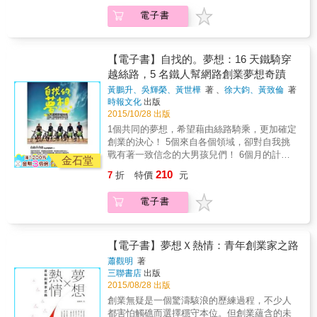
現在的他只為了回應內心的呼喚，奔馳在人生
博極地生死交關的多張逼真精美插畫 成功不在
的道路上。 馬拉松，不只是跑，而是一種與心
電子書
於力量，而在於能堅持多久！ 亞洲第一超馬選
對話的過程。 越跑越懂得，那些對人生真正重
手陳彥博歷經十年淬鍊，一舉衝破「世界七大
要的事！ ◎懂得自立： 人在遇到極大的壓力與
洲八大站超級馬拉松」最終也最艱難的終點
考驗時，會做出人生中的重要改變。 學會自己
線：西班牙洛哈230公里山徑超馬賽、加拿大育
【電子書】自找的。夢想：16 天鐵騎穿
做決定，處理並承擔後果，對自己負責！ ◎找
空700公里極地橫越賽、澳洲520公里內陸超馬
越絲路，5 名鐵人幫網路創業夢想奇蹟
到人生的配速： 要成就哪一種終點線，端視你
賽。這段歷練對他意義非凡，期間不但幾度歷
如何調整自己的人生配速。 累一點、輕鬆一
黃鵬升、吳輝榮、黃世樺
著 、
徐大鈞、黃致倫
著
經生死交關，更罹患幽閉恐懼症。他的每一場
時報文化
出版
點，結果不盡相同，但都是你人生的選擇。 ◎
比賽，都在定義意志力與生命的極限！ 在吞下
2015/10/28 出版
拒絕懦弱的糖衣： 面對無法掌控的環境，容易
無數汗水與淚水後，陳彥博將榮耀帶回台灣，
令人抗拒。當看不到成功的可能，就會開始害
1個共同的夢想，希望藉由絲路騎乘，更加確定
更成為亞洲完賽「世界最艱難超馬」的最年輕
怕失敗。 但如果你撐下去，時間會讓你更堅
創業的決心！ 5個來自各個領域，卻對自我挑
紀錄者！但這些他曾經視為唯一夢想的榮耀，
強，降低你心中的軟弱，讓你繼續奮鬥下去。
戰有著一致信念的大男孩兒們！ 6個月的計畫
早已淬鍊為對生命的體悟。他不再追逐紀錄，
金石堂
◎競爭，讓心更強大： 比較，才會產生競爭，
準備，排除萬難踏上征途！ 16天的騎乘，看到
現在的他只為了回應內心的呼喚，奔馳在人生
210
7
折
特價
元
才會進步。 遇見比你強或是拿到好成績的人，
彷彿另外一個世界不同的風景，重新思考人生
的道路上。 馬拉松，不只是跑，而是一種與心
你是批評，還是決定「我也要變強」？ 心態，
議題，也讓身心靈脫胎換骨，充滿能量。 12
對話的過程。 越跑越懂得，那些對人生真正重
電子書
決定你的行動！
歲，年紀最小的成員，在父親的激勵下，一同
要的事！ ◎懂得自立： 人在遇到極大的壓力與
參與這趟長征之旅。 37.8歲，團員的平均年
考驗時，會做出人生中的重要改變。 學會自己
紀，讓他們能有說走就走的勇氣，完全奠基於
做決定，處理並承擔後果，對自己負責！ ◎找
早就被有一套完整的被動收入系統。 50歲，年
【電子書】夢想Ｘ熱情：青年創業家之路
到人生的配速： 要成就哪一種終點線，端視你
紀最大的成員，人老心不老，保有赤子之心，
如何調整自己的人生配速。 累一點、輕鬆一
蕭觀明
著
是讓他事業屢創高峰的不二法門。 -3度，冰天
三聯書店
出版
點，結果不盡相同，但都是你人生的選擇。 ◎
雪地，讓每位團員都成了急凍人，縱使雞皮疙
2015/08/28 出版
拒絕懦弱的糖衣： 面對無法掌控的環境，容易
瘩掉滿地，還是得咬緊牙根闖下去。 54度，烈
令人抗拒。當看不到成功的可能，就會開始害
創業無疑是一個驚濤駭浪的歷練過程，不少人
日灼身，輪胎都要融化了，地面上可以直接煮
怕失敗。 但如果你撐下去，時間會讓你更堅
都害怕觸礁而選擇穩守本位。但創業蘊含的未