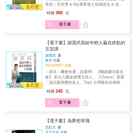
人生的人，他付出的比別人早也比別人用心，
得努力也無法改變現實，覺得沮喪時？蔡姍姍
有已在某個產業揚名立萬的資深前輩。他們的
日記吧！無論是當下寫完的舒坦，抑或日後翻
身為四個孩子的老大，智偉從小就肩負著「長
當的成就， 包含： 壯年轉型房地產業，闖出一
美慧｜呂世博 & 9位逐夢達人現身說法 & 他們
要的通知，減少使用手機的時間。 關於學習、
因此才三十幾歲就已經成就千萬富翁的位階。
說：「人生就是一個舞台，我不管站在什麼位
金石堂
夢想不一定只是關於拓展事業或創造財富，也
閱回味，都能在文字中找到一些答案；寫下，
兄如父」的角色，在父親經常宿醉母親則不常
片天，房產典範店長：盧志鵬 原是高雄前鎮區
每位都以認真的態度，去面對他們所遇到的困
習慣養成，每個人適合的方法不同，而清單式
他總是一方面認真投入當下，一方面也提早規
置，主角也好，配角也好，跑龍套也好，我就
包含如何與家人相處，還有更重要的與「自
300
特價
元
也就放下了。這些文字，會時時提醒內心保持
在家的那些年，他要照養著底下三個年紀有點
的洗頭妹，後來成就令人欣羨的事業：何琳琳
境， 努力突破新局，成就璀璨人生。 & 透過本
的理性思考，是幫助我們持續堅持的高效方法
劃下一個階段的進程。 無論事業婚姻理財以及
是把戲演好。所有的付出不會白費，都會成為
己」相處。 四大篇章，依著以下順序，每大篇
彈性與柔軟，不要過於苛求，覺得失敗了就是
差距弟弟們的生活。 如果只是這樣，那可能可
從台中遠赴異鄉打拼事業，獲頒全國百大銷售
書達人們的生涯故事，當我們對於職涯感到困
之一。冥想、讀經、禱告、閱讀、創作、運
業界聲譽，都達到令人敬羨的高度。他是如何
我的能量累積。& 當你找不到夢想，失去目標
章邀請三至四位朋友分享： ●&&& 青年立志篇
電子書
全盤皆輸。這些文字的自省浪漫，亦會是助我
以造就出一個能承擔責任的青年，尚無法淬鍊
榮耀：戴君婷 & ●&&& 人生起伏篇 創業有人成
惑時，可以獲得解答，換個角度重新省思自己
動、體重、睡眠時間&hellip;&hellip;，這些看似
走到如今的成功？過程中做對了哪些事呢？ 以
時？謝美慧說：「夢想在每個人的心裡，發諸
年輕人若能立志，就可以更早創造屬於自己的
們一臂之力的實用方法。 ■ STEP3 列清單：堅
出一個精明幹練的企業幹才，但智偉的原生家
功，也會有人失敗。當走在順境時，如何維持
的人生。 當我們猶豫該不該換工作時？李開弘
超級容易並與遠大成功無關的簡單日常小事，
下是他的故事。 一個真正的青年成功典範 似乎
心願，透過信仰及宇宙的力量散播出去，夢想
生活。這裡的青年包括年輕有為的創業家，也
持不是一個長跑，它是很多一個接一個的短跑
庭問題遠不只如此，除了父母長期管教缺席
績效？當碰上逆境又如何轉危為安？本篇介紹
說：「人生其實充滿多樣的可能，重點就是關
其實，只要一件一件踏實做好了，未來，必然
許多成功企業家都有個比較不順遂的童年，那
終究會實現，真的，只要『相信』！」
包括某個領域從新人入手，打造新氣象。 邀請
所謂的「做到最好」不是「做得完美」，而是
外，還有如噩夢般伴隨著他成長的債務，可以
的四位都是歷經滄桑，擁有豐富人生經驗， 分
鍵時刻，你要勇敢轉換跑道。」& 當我們在工
【電子書】謝震武寫給年輕人贏在終點的
會積累成一個超出預期的巨大力量，回饋我
或許是一種不幸，但若秉持著正向信念去看待
的是： 青年美食達人，他的成長心聲，以及迎
把喜歡的事「切實地完成」。然而，時間是最
說，直到他28歲結婚自立門戶前，他的人生存
別是： 人稱醫美教母的貝姐，她的人生傳奇：
作上遇到挫折時，該如何面對？陳靜芬說：
們。 想成功，其實，從來就不是義無反顧，或
五堂課
生活中的挫折，那反倒是一種刺激成長的養
向轉型：曾捷裕 開創南臺灣民宿版圖的年輕創
公平的，它從不多給誰一分；在這個分心世
在意義，似乎就是被迫要不斷地為爸媽償還債
廖蓓琦 見證台灣金融發展史，38年銀行資深一
「就算是較負面的體驗，只要『學到』就算
擁有滿腔熱血就可以；它，有一套方法可循；
分。 阮智偉坦承他的原生家庭是有些狀況，然
業投資家：王璿程 單純的小護士如何踏入汽車
謝震武
著
代，如何「提升效率」是追求夢想成功的過程
務。 永遠有高達六七位數字的債務等著要智偉
姐的成長心聲：朱鳳卿 轉戰北高的資深行銷戰
『得到』。」& 當我們懷疑人生，探求生命的
以及，必須認清「你要的成功，是自身所愛？
而日後回想，若不是因為從小就被環境逼得要
產業成為銷售冠軍：劉紘瑜 & ●&&& 事業經營
春光
出版
中，十分重要的一環： 1. 使用清單或APP，記
協助清償，逼得他從少年時代就已經練就對錢
將，掀創咖啡新潮牌：薛舒聿（大玉） 藉由靈
意義時？吳浩中說：「其實每個人都有個內在
還是他人期待？」才能在追夢過程中，不因跌
自立自強，假定他成長於安逸中，那未必能獲
2019/09/07 出版
篇 傳統對於成功的定義，通常還是比較會以事
錄想要培養的習慣，並持續追蹤進度。 2. 盡量
的敏感度，以及無時無刻都在想方設法，怎樣
魂藍圖找出自己生命意義：楊鎧蔚 & ●&&& 家
力量，這內在力量就是我們的功課，我們的人
跌撞撞而一蹶不振。這本書Ariel將無私分享在
致他將來的種種成就。 由於父母的特殊狀況，
業有成做為評估標準，本篇邀請的三位朋友，
（原名：機會命運，請選擇） 【暢銷慶功簽名
在早上或任何意志力最強的時候，完成最重要
再去賺更多錢來拯救這個家？ 這樣的歷練勝過
庭價值篇 成功的定義，不一定只限事業與財
生，就是要鍛鍊這個內在力量。」& 當我們覺
這條「把喜歡化為成功」的夢想之路，究竟是
身為四個孩子的老大，智偉從小就肩負著「長
他們各自在所屬的產業追夢，最終也能達到相
版】 多次入圍金鐘獎主持人、《Cheers》票選
的事情 。 3. 使用限制螢幕APP，並關掉不必
任何財經企管學校的教育，簡單說智偉從小就
富，幸福家庭也很重要。同樣的，我們追求夢
得努力也無法改變現實，覺得沮喪時？蔡姍姍
如何實現，進而朝著自己喜歡的事物持續前進
兄如父」的角色，在父親經常宿醉母親則不常
當的成就， 包含： 壯年轉型房地產業，闖出一
「說話最得體的名人」Top1 台灣最知名律師 謝
要的通知，減少使用手機的時間。 關於學習、
被投入「人生」這個殘酷的現實戰場去求生
想，也可以是以家人福祉為主， 本篇分享四個
說：「人生就是一個舞台，我不管站在什麼位
金石堂
中。
在家的那些年，他要照養著底下三個年紀有點
片天，房產典範店長：盧志鵬 原是高雄前鎮區
震武 濃縮人生經驗，寫給年輕人的智慧之書！
習慣養成，每個人適合的方法不同，而清單式
存。如今回想起來，有時候智偉都無法想像，
跟家庭成長相關的故事： 發現人生最大的功
置，主角也好，配角也好，跑龍套也好，我就
245
特價
元
差距弟弟們的生活。 如果只是這樣，那可能可
的洗頭妹，後來成就令人欣羨的事業：何琳琳
謝震武的人生，你無法複製； 謝震武的態度，
的理性思考，是幫助我們持續堅持的高效方法
如果要自己再重新走路那樣的還債歷程，他還
課，就是愛的功課：陳毓群 曾經想要逃離這個
是把戲演好。所有的付出不會白費，都會成為
以造就出一個能承擔責任的青年，尚無法淬鍊
從台中遠赴異鄉打拼事業，獲頒全國百大銷售
你可以學習。 & 許多人都認為我來自一個優渥
之一。冥想、讀經、禱告、閱讀、創作、運
受不受得了？ 總之，才中學年紀的他就已經清
家，後來才找回愛的真諦：林耀群 過往她總是
我的能量累積。& 當你找不到夢想，失去目標
出一個精明幹練的企業幹才，但智偉的原生家
電子書
榮耀：戴君婷 & ●&&& 人生起伏篇 創業有人成
的家庭、從小含著金湯匙出生。 但其實，我家
動、體重、睡眠時間&hellip;&hellip;，這些看似
楚建立一個信念：「處在這猛獸叢林般的社
為別人而活，終於學會愛自己才能被尊重：林
時？謝美慧說：「夢想在每個人的心裡，發諸
庭問題遠不只如此，除了父母長期管教缺席
功，也會有人失敗。當走在順境時，如何維持
比小康還要差一點。 說實話，我的人生，雖然
超級容易並與遠大成功無關的簡單日常小事，
會，我沒有任何靠山，我沒有退路，除了讓自
宥均 強調工作與家庭可以並重，品德學習與財
心願，透過信仰及宇宙的力量散播出去，夢想
外，還有如噩夢般伴隨著他成長的債務，可以
績效？當碰上逆境又如何轉危為安？本篇介紹
比不上一些成功人士， 但我一路走來，是｢幸
其實，只要一件一件踏實做好了，未來，必然
己更強大，沒有其他生存方法。」 比較特別的
富可以兼顧：郭芸家
終究會實現，真的，只要『相信』！」
說，直到他28歲結婚自立門戶前，他的人生存
的四位都是歷經滄桑，擁有豐富人生經驗， 分
運」也好、是「平順」也罷， 「挫折」二字，
【電子書】為夢想單飛
會積累成一個超出預期的巨大力量，回饋我
一件事：許多走過艱困成長歷程，比別人更早
在意義，似乎就是被迫要不斷地為爸媽償還債
別是： 人稱醫美教母的貝姐，她的人生傳奇：
就很少出現在腦海。 因為，我總是懂得「化危
們。 想成功，其實，從來就不是義無反顧，或
歷經滄桑的人，會變得比較市儈，比較冷血無
尤虹文
著
務。 永遠有高達六七位數字的債務等著要智偉
廖蓓琦 見證台灣金融發展史，38年銀行資深一
機為轉機」， 更懂得打敗命運，掌握機會！ &
擁有滿腔熱血就可以；它，有一套方法可循；
情。但阮智偉卻很特別的，他成長成一個陽光
天下文化
出版