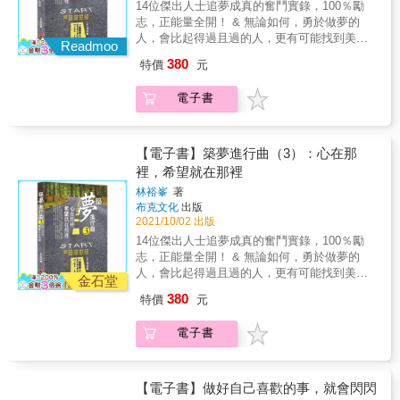
型，也包含在不同產業突破提升自己的範例。
有那麼多絕境逢生自立自強的案例、那麼多化
14位傑出人士追夢成真的奮鬥實錄，100％勵
的可能，而我們不希望大家一翻開書就以為
包含如何與家人相處，還有更重要的與「自
依照每位的故事分享聚焦，本書分成三大篇
不可能為可能的奇蹟、那麼多令人聽了熱淚盈
志，正能量全開！ & 無論如何，勇於做夢的
「啊！又是那種傳統的勵志成長撰述」。這就
己」相處。 世界華人八大講師／超越巔峰商學
章，每個篇章介紹三位達人。 提起這三個篇
眶的感動。我發現，身邊的人可以成就好幾百
人，會比起得過且過的人，更有可能找到美好
有違我創立本系列書系的本意。 築夢踏實，築
院首席教練／暢銷書作家 林裕峯主編 ── | 導
Readmoo
章，這裡我先要引用國學大師王國維先生，所
本書都不為過，感恩因為這世上有那麼多願意
的明天。 & 本書邀請來自不同產業，不同背景
夢是很美的人生歷程。不論你是老師、是上班
讀 | ── 系列來到第四集，見證更多優秀人才
380
特價
元
提出的人生三大境界，也正對應著本書的三大
打拼，不斷願意自我突破、追求卓越的人，所
的朋友，分享不同的築夢故事和築夢心得。有
族、是清潔人員、是農夫…….大家都有權利擁
經歷過疫情、經歷過全球性的不景氣，也經歷
主題： ●第一篇 立志進取篇 『昨夜西風凋碧
以人類的生活才會更加美好。 在本次築夢4專
剛入社會不久的年輕人，也有已在業界揚名立
有自己的夢想，你的人生不需要一定被套用在
過身邊親人以及朋友的不同遭遇，見證生命的
樹。獨上高樓，望盡天涯路。』 這裡我們特別
電子書
書裡，我們收錄了十位也是不同類型的經典。
萬的資深人士。他們的夢想不一定只是關於拓
那些偉人或首富的模式，你不必要跟他一樣，
無常。地球依然在運轉，世界依然充滿著希
針對正在築夢路上徬徨的人，選了三位不同的
如同往例，我們書中編輯的故事，不會著重在
展事業或創造財富，也包含如何與家人相處，
你可以寫就你自己的人生傳奇，你就是你的人
望。 而我們的築夢進行曲系列書籍，也進展到
作者做詮釋 包含 心靈思維層面的 曾孟如 青年
同一類型，因此我們介紹的人物，有的成就千
還有更重要的──與「自己」相處。 & 這些人
生第一主角。 ●人生境界以及築夢主人翁 本次的
了第四本了。 從2017年啟動這一系列到現在，
理財奠基的 張若庭 以及 我們引介一位外配身
萬身價，有的卻只是默默在各自領域服務的專
中，有剛入社會不久的年輕人，也有已在某個
【電子書】築夢進行曲（3）：心在那
築夢5，我們找來九位在不同領域有各自築夢心
也正是我本人不斷精進思考人生的歷程。很感
分 熊裕老師 看看她如何立志在所處條件不優的
業人士；築夢的人，有大老闆、成功企業家，
產業揚名立萬的資深前輩。他們的夢想不一定
得的朋友，他們有的是二三十歲的年輕人，也
裡，希望就在那裡
恩這一路以來，我一邊透過講課與眾人互動，
情況下建立富足人生 ●第二篇 越挫越勇篇 『衣
也有民俗療法、心靈老師等不同民間產業的朋
只是關於拓展事業或創造財富，也包含如何與
有奮鬥闖蕩來到中壯年的典範。 他們人生都有
一邊也跟各行各業的好友們做交流分享。我真
林裕峯
著
帶漸寬終不悔，為伊消得人憔悴。』 如同篇名
友，在本輯還第一次邀請了偵探產業的專家加
家人相處，還有更重要的與「自己」相處。 &
各自的精彩，包含所謂傳統「功成名就」的典
正學到很多，也真正感受到身邊充滿了故事，
布克文化
出版
所示，本篇著重在經歷重大的人生困頓，也就
入。也可以讓讀者們，在學習不同人們的奮鬥
【任何年代，我們都不要忘了敢做夢更要敢築
型，也包含在不同產業突破提升自己的範例。
有那麼多絕境逢生自立自強的案例、那麼多化
2021/10/02 出版
是築夢過程中碰到阻礙的情況，選了三位作者
心法時，也能初探不同職業的工作面貌。 本書
夢】 &時代在變，並且變化的速度越來越快。
依照每位的故事分享聚焦，本書分成三大篇
不可能為可能的奇蹟、那麼多令人聽了熱淚盈
14位傑出人士追夢成真的奮鬥實錄，100％勵
展現精彩突破經歷。 包含兩位經歷婚姻挫折以
分成四大篇章，如同前面的系列專書一般，邀
猶記得【築夢進行曲】這一系列書系，最早是
章，每個篇章介紹三位達人。 提起這三個篇
眶的感動。我發現，身邊的人可以成就好幾百
志，正能量全開！ & 無論如何，勇於做夢的
及事業低谷，如今都已闖盪出一片天的女子，
請了來自不同產業，不同背景的朋友，分享不
於2017年啟動，並在隔年成書。之後於2020年
章，這裡我先要引用國學大師王國維先生，所
本書都不為過，感恩因為這世上有那麼多願意
人，會比起得過且過的人，更有可能找到美好
也剛好這兩位都有醫護背景，但卻以不同形式
同的築夢故事和築夢心得。 四大篇章，依著以
推出第二集，本書則是三年這一系列第三本問
金石堂
提出的人生三大境界，也正對應著本書的三大
打拼，不斷願意自我突破、追求卓越的人，所
的明天。 & 本書邀請來自不同產業，不同背景
展現新局。 由護理人員透過學習成為理財達人
下順序，每大篇章邀請二至三位朋友分享： ●
世。 當年初次企劃本書系時，台灣還少有人聽
380
主題： ●第一篇 立志進取篇 『昨夜西風凋碧
特價
元
以人類的生活才會更加美好。 在本次築夢4專
的朋友，分享不同的築夢故事和築夢心得。有
杜月祺 創建獨一無二諮詢形式的藥局老闆 彭莉
青年立志篇 這幾乎是系列每本書固定的一個單
到電動車，而今特斯拉創辦人已經成為世界首
樹。獨上高樓，望盡天涯路。』 這裡我們特別
書裡，我們收錄了十位也是不同類型的經典。
剛入社會不久的年輕人，也有已在業界揚名立
茹 以及 我們引介一位馬來西亞朋友的人生拼鬥
元，因為青年創業，總是很好的激勵的題材。
富；那一年各種fintech應用也還不普及，而今
針對正在築夢路上徬徨的人，選了三位不同的
電子書
如同往例，我們書中編輯的故事，不會著重在
萬的資深人士。他們的夢想不一定只是關於拓
故事 羅慧仲 ●第三篇 再創顛峯篇 『眾裡尋他
也藉由出版來鼓勵這些年輕人繼續打拼。本篇
大街小巷都有人在使用電子錢包；當年也不像
作者做詮釋 包含 心靈思維層面的 曾孟如 青年
同一類型，因此我們介紹的人物，有的成就千
展事業或創造財富，也包含如何與家人相處，
千百度，驀然回首，那人卻在，燈火闌珊
包含： 優秀科技人，如何懂得人生轉型，創造
現在滿街都是FoodPanda或UberEats。很多改
理財奠基的 張若庭 以及 我們引介一位外配身
萬身價，有的卻只是默默在各自領域服務的專
還有更重要的──與「自己」相處。 & 這些人
處。』 雖然由「巔峯」二字，就可以看出這是
生涯第二曲線：張哲豪 重新定位業務的使命，
變聽起來好像很有「回首話從前」的意味，可
分 熊裕老師 看看她如何立志在所處條件不優的
業人士；築夢的人，有大老闆、成功企業家，
中，有剛入社會不久的年輕人，也有已在某個
帶有傳統「功成名就」模式的例子，也的確本
【電子書】做好自己喜歡的事，就會閃閃
三十歲就已攀登業績高峰：劉弘文 青年摸索職
是實際上，這些改變真的只在短短三年內。 所
情況下建立富足人生 ●第二篇 越挫越勇篇 『衣
也有民俗療法、心靈老師等不同民間產業的朋