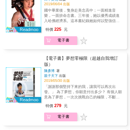
協助清償，逼得他從少年時代就已經練就對錢
姐的成長心聲：朱鳳卿 轉戰北高的資深行銷戰
現在，謝震武將自己珍貴的人生經驗，濃縮成
以及，必須認清「你要的成功，是自身所愛？
大男孩，具備親和力以及發諸內心的善念還有
2019/06/04 出版
的敏感度，以及無時無刻都在想方設法，怎樣
將，掀創咖啡新潮牌：薛舒聿（大玉） 藉由靈
五堂課── 逆境：維持平常心，迎接人生變化球
還是他人期待？」才能在追夢過程中，不因跌
正向影 響力，他沒有因為受到父母影響而承襲
國中畢業後，隻身赴美念高中；一面精進音
再去賺更多錢來拯救這個家？ 這樣的歷練勝過
魂藍圖找出自己生命意義：楊鎧蔚 & ●&&& 家
學習：「站在巨人的肩膀上」聰明學習 財富：
跌撞撞而一蹶不振。這本書Ariel將無私分享在
任何惡習，他不菸不酒更從來不賭，乃至於他
樂，一面拚命念書。三年後，她以優秀成績進
任何財經企管學校的教育，簡單說智偉從小就
庭價值篇 成功的定義，不一定只限事業與財
財富存摺要提早打造，人脈存摺卻要率性經營
這條「把喜歡化為成功」的夢想之路，究竟是
還比大部分的成年人要愛家，他這一生至今一
入哈佛經濟系。這本書紀錄她如何以堅強信
被投入「人生」這個殘酷的現實戰場去求生
富，幸福家庭也很重要。同樣的，我們追求夢
幸福：聰明玩樂，為自己預留中場休息時間 格
如何實現，進而朝著自己喜歡的事物持續前進
次也不曾涉入聲色場所，他的結婚對象是十七
念、意志力和正確方法；在異鄉熬過重重考
存。如今回想起來，有時候智偉都無法想像，
想，也可以是以家人福祉為主， 本篇分享四個
225
局：鎖定目標，建立開闊的人生格局 & 看完這
Readmoo
特價
元
中。
歲就認識的青梅竹馬，除 了妻子，智偉這輩子
驗、自我成長的生命故事。 除此之外，作者更
如果要自己再重新走路那樣的還債歷程，他還
跟家庭成長相關的故事： 發現人生最大的功
本書，不是想著複製另一個「謝震武」， 而是
沒有去愛過第二個女人。 身為愛家愛妻並擁有
想告訴大家，台灣培養出來的孩子，也有機會
受不受得了？ 總之，才中學年紀的他就已經清
課，就是愛的功課：陳毓群 曾經想要逃離這個
能擷取菁華，打造屬於自己的成功！ & ◆這
電子書
一對可愛兒女的模範父親，阮智偉如今為人稱
走向世界的頂端，在最高學府實現夢想；也希
楚建立一個信念：「處在這猛獸叢林般的社
家，後來才找回愛的真諦：林耀群 過往她總是
本書適合迷茫、不知該如何進階的你，你將從
道的另一件事，就是他真正可以做到生活各面
望父母可以從書中看到讓孩子做夢，有勇氣追
會，我沒有任何靠山，我沒有退路，除了讓自
為別人而活，終於學會愛自己才能被尊重：林
中獲得指引與頓悟◆
向的平衡。一個擁有千萬事業成就，受過他培
求求夢想，是孩子茁壯的必須。
己更強大，沒有其他生存方法。」 比較特別的
宥均 強調工作與家庭可以並重，品德學習與財
訓教導的學生超過上百人，專注在房地產，運
【電子書】夢想零極限（超越自我增訂
一件事：許多走過艱困成長歷程，比別人更早
富可以兼顧：郭芸家
用房地產功能協助自己及身邊的人達到財富自
歷經滄桑的人，會變得比較市儈，比較冷血無
版）
由，這樣子被很多人尊崇的導師，卻可以真的
情。但阮智偉卻很特別的，他成長成一個陽光
陳彥博
著
做到幾乎天天晚上回家吃晚餐，也從不缺席孩
大男孩，具備親和力以及發諸內心的善念還有
親子天下
出版
子成長的任何重要時刻，他的妻子能夠擁有先
正向影 響力，他沒有因為受到父母影響而承襲
2019/05/30 出版
生的忠誠以及陪伴，每一個生日以及重要節
任何惡習，他不菸不酒更從來不賭，乃至於他
「謝謝那個堅持下來的我，讓我可以再次出
日，智偉總是用心規劃，愛心滿滿。這甚至是
還比大部分的成年人要愛家，他這一生至今一
發。」 為了夢想，你願意付出多少？ 有個人願
比賺大錢還要更難企及的境界，智偉如何做到
次也不曾涉入聲色場所，他的結婚對象是十七
意為了夢想，一次次挑戰自己的極限，不斷超
事業與家庭兼顧，一方面不斷締造年收入新巔
Readmoo
歲就認識的青梅竹馬，除 了妻子，智偉這輩子
越自我。 他所想的，所盼望的，所做的，都是
峰，一方面也從不忽略家人同時也能照應自己
279
沒有去愛過第二個女人。 身為愛家愛妻並擁有
特價
元
為了夢想。 他是陳彥博，一位用五年時間，完
的夥伴，包含自己的健康維護以及身心靈學習
一對可愛兒女的模範父親，阮智偉如今為人稱
成七大洲八大站的極地超馬選手； 也是亞洲第
成長，也通通都能照應到。比起在事業以及財
道的另一件事，就是他真正可以做到生活各面
電子書
一位，成功在兩百天之內征服四大極地超馬賽
富上的成就，智偉覺得自己更覺驕傲的是他能
向的平衡。一個擁有千萬事業成就，受過他培
的世界總冠軍。 十年如一日的堅持，每次的終
夠做到各面向的平衡，照顧自己及家人和企
訓教導的學生超過上百人，專注在房地產，運
點，都是下一次比賽的起點。 對陳彥博來說，
業，也長年投入公益不缺席。 一個人要達成像