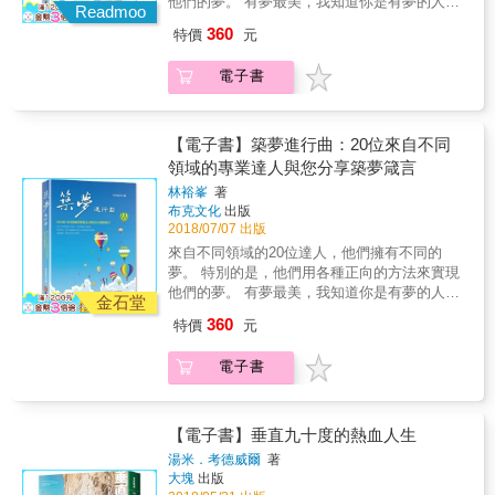
以，永遠要感謝身邊的人，他們都是貴人。 經
他們的夢。 有夢最美，我知道你是有夢的人。
分、打著團體戰的日本軍團，隻身單打獨鬥的
Readmoo
對他日後做業務工作有極大的影響，具體來
去的。」是陳彥博對夢想的賭注。 經歷極地的
歷三階段的理財觀念成長 總之，智偉從青少年
& 序／有夢最美，讓我們構築無悔的人生 林裕
他如何迎戰？ 處於熱衰竭的死亡邊緣，想到首
說，他不會因為銷售被拒絕而沮喪，也不會在
嚴寒與酷熱，以及超越自我的極限挑戰， 陳彥
360
特價
元
到二十八歲結婚前這段人生，就是與債務追逐
峯 & 今天，你做夢了嗎？是白日夢還是築夢踏
次觀戰在終點線等著的父母，要如何再踏出下
工作中融入太多情緒化，他成熟穩健，設定目
博讓世界看到來自台灣的勇氣。 在這本書裡，
奔跑的人生。他沒有心思去想甚麼憂鬱悲傷或
實？ 不同的夢，帶來不同的結果。如同當年萊
一步？ 最強大的力量不是源於肌肉，而是在
標，中間任何的人情干擾都不會引起他內心波
他要用自己的故事鼓勵你： 夢你所夢，做你所
電子書
者哪裡有甚麼貪玩逸樂這類的俗事，只因為他
特兄弟，心裡有個飛翔的夢，有朝一日要飛上
心。 瞬息萬變、排山倒海而來的困境，唯有隨
瀾。 智偉日後回顧成長經歷，他告訴年輕人，
想；Run for Heart，Run for Dream！
滿心都被還債這件事佔滿。 最早還十幾歲的年
天空，後來他們的夢想，不僅改變了他們自己
之調整的心才能突圍。 未知的巨大恐懼和過去
若有甚麼趁年輕就奠基然後有助於日後事業
代，智偉以為所謂賺錢，就是去做幾份工作，
的人生，也改變了全人類的生活模式。微軟的
失敗的陰影，只有行動才能克服。 把每一刻都
的，那就是盡早去多多認識人吧！越多人越
高職時期他為了賺錢特別去念商科，退伍後一
比爾蓋茲、蘋果的賈柏斯、阿里巴巴的馬雲，
【電子書】築夢進行曲：20位來自不同
視為「重新出發」的起點， 勇敢跨出夢想的第
好。 智偉說：最終你會發現，這世上到處都是
分鐘都沒浪費地就去找工作，也安排了早晚及
每一個改變世界的偉人，都曾經擁有一個很強
領域的專業達人與您分享築夢箴言
一步！
貴人。所謂貴人有兩種，一種是直接拉你一把
假日的兼差。也在因緣際會下，後來得以被銀
大的夢。 當然，人各有志，有人想要當總統，
的貴人，更多的一種是負能量貴人，你會發現
林裕峯
著
行錄取，擔任最基層的事務人員。對一般人特
有人要賺大錢，但也有人只想追求真愛，或者
那些刺激你打擊你的人，不也是你的貴人嗎？
布克文化
出版
別是上班族來說，金融業算是薪資水平較不錯
當個平凡但快樂的人。做夢沒有一個標準，但
就是他們帶來的負面情境，刺激你成長茁壯，
2018/07/07 出版
的行業。 這是他人生第一階段的理財觀：肯做
重點是，每個夢都要對自己負責，畢竟人生就
若人生太順了，你反倒就不會想精進了。 所
來自不同領域的20位達人，他們擁有不同的
肯拚就有收入。 漸漸地，他發現到，賺錢不能
這一遭，不好好的去築夢踏實，就太對不起自
以，永遠要感謝身邊的人，他們都是貴人。 經
夢。 特別的是，他們用各種正向的方法來實現
只靠努力，同樣時間付出，有的人就是比其他
己的人生了。 本書收集了來自不同領域的20位
歷三階段的理財觀念成長 總之，智偉從青少年
他們的夢。 有夢最美，我知道你是有夢的人。
人可以賺更多錢，也就是說賺錢必須要有效
達人，他們擁有不同的夢。特別的是，他們用
金石堂
到二十八歲結婚前這段人生，就是與債務追逐
& 序／有夢最美，讓我們構築無悔的人生 林裕
率。這主要來自於他在銀行界服務時的觀察，
各種正向的方法來實現他們的夢。 這20個人
360
特價
元
奔跑的人生。他沒有心思去想甚麼憂鬱悲傷或
峯 & 今天，你做夢了嗎？是白日夢還是築夢踏
比起大部分人上班下班的制式流程，智偉花了
中，有已經步入退休年齡，卻勇於開創事業第
者哪裡有甚麼貪玩逸樂這類的俗事，只因為他
實？ 不同的夢，帶來不同的結果。如同當年萊
更多用心去觀察及學習，也因此他有特別留意
二春的不老鬥士，也有十幾歲就立志創業，如
電子書
滿心都被還債這件事佔滿。 最早還十幾歲的年
特兄弟，心裡有個飛翔的夢，有朝一日要飛上
到，那些有辦法在銀行存入大筆金額的人，背
今才二十幾歲就擁有自己事業的青年。這些夢
代，智偉以為所謂賺錢，就是去做幾份工作，
天空，後來他們的夢想，不僅改變了他們自己
後都有一套理財學問，那絕不是單純的朝九晚
想家涵蓋著不同領域，主題從最傳統的工廠，
高職時期他為了賺錢特別去念商科，退伍後一
的人生，也改變了全人類的生活模式。微軟的
五工作模式所可以賺到的。 這是他人生第二階
到最熱門的虛擬貨幣。包含企業家、創業家、
分鐘都沒浪費地就去找工作，也安排了早晚及
比爾蓋茲、蘋果的賈柏斯、阿里巴巴的馬雲，
【電子書】垂直九十度的熱血人生
段的理財觀：肯做肯拚很重要，但必須搭配聰
實業家、勵志演說家，也包含軍人、老師、發
假日的兼差。也在因緣際會下，後來得以被銀
每一個改變世界的偉人，都曾經擁有一個很強
明理財。 也因此智偉從富人那邊學到，要先投
明家、音樂家。他們有著完全不同的出身背
湯米．考德威爾
著
行錄取，擔任最基層的事務人員。對一般人特
大的夢。 當然，人各有志，有人想要當總統，
資腦袋才能快速擴充口袋，而且學歷非常重
大塊
出版
景，經歷過不同的築夢困境以及心路歷程。 本
別是上班族來說，金融業算是薪資水平較不錯
有人要賺大錢，但也有人只想追求真愛，或者