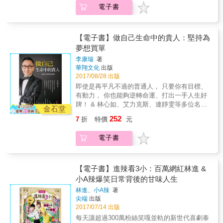
了又傷。 相信付出會有代價，卻總被說是傻
機會 &rarr;認識你的市場，活用所有資源去接
闖，夢想永遠只會是個夢想。──五月天 ˙ 世界
電子書
瓜。 人生苦短，當一回傻瓜又怎樣？ 當一個勇
觸：你只有一個目標，要衝擊這個市場，要震
上沒有任何一個人可以阻止你去實現夢想和自
敢追逐夢想的傻瓜吧！ 雖然沒有夢想也能活
懾你所有的對象 &rarr;勇敢的告訴自己，這是我
我。──盧廣仲 ˙ 歡笑聲不會停，想像力不會
著， 但沒有夢想，你拿什麼證明自己？ 與其當
想做的事，你不同意，是你的問題 &rarr;人生沒
老，夢想永不停歇。──華特˙迪士尼 ˙ 沒有什麼
一輩子聰明人， 選擇安全的路，為五斗米折
有失敗，只有挫折。挫折就是進三步退兩步，
【電子書】做自己生命中的貴人：堅持為
是不可能，impossible這個字是說 I&#39;m
腰， 還不如勇敢當一次傻瓜， 奮力追求，直到
你還終究是在進步中 &rarr;自己玩的開心，別忘
夢想買單
possible！──柯德利˙夏萍 本書為2016年出版
夢想到手！ 就算沒有天分，也要有夢的天真！
記拉拔別人，獎勵後進，教導你的後輩
《現在，就開始打造夢想：就算被當成傻瓜，
李康瑞
著
36個夢想家的成功法則，36則成功者的智慧名
華翔文化
出版
到死了也不要放棄》修訂版。
言， 帶你「走自己的路，圓自己的夢，過自己
2017/08/28 出版
的人生」！ 別再為你的自甘平凡找藉口！ 周星
即使是再平凡不過的普通人， 只要你有目標、
馳曾說：做人如果沒有夢想，和鹹魚有什麼區
有動力， 你也能夠逆轉命運、打出一手人生好
別呢？& 一年過去了，你是活了365天？還是活
牌！ & 林心如、艾力克斯、連靜雯等多位名人
了1天，重複了364次。 不放手，直到夢想到
金石堂
熱情推薦 李康瑞60則成功勵志心法，翻轉幸福
手！ ˙ 追夢只怕來不及。──齊柏林 ˙ 再不去
252
7
折
特價
元
不再是夢想！ & 讓作者陪你走一段從增加信
闖，夢想永遠只會是個夢想。──五月天 ˙ 世界
心，到懂得行動的成功之路吧！ 以六十個成功
上沒有任何一個人可以阻止你去實現夢想和自
電子書
心法為概念，提供讀者每天一則正能量文章，
我。──盧廣仲 ˙ 歡笑聲不會停，想像力不會
分享成功是可以練習的，思維是可以再造的，
老，夢想永不停歇。──華特˙迪士尼 ˙ 沒有什麼
天生條件不好是能改變的，成交是有內功方法
是不可能，impossible這個字是說 I&#39;m
的！而獲得成功的關鍵，就是相信自己，做自
【電子書】進辣看3小：百萬網紅林進 &
possible！──柯德利˙夏萍 本書為2016年出版
己生命中的貴人，讓自己擁有成功者的「思
小A辣爆笑日常背後的甘味人生
《現在，就開始打造夢想：就算被當成傻瓜，
維」，加上行動力與勇氣，你也能攀上巔峰，
到死了也不要放棄》修訂版。
林進、小A辣
著
人生一定可以超出你預料之外的精彩！ & 給社
尖端
出版
會新鮮人一個奮鬥的信心、給正在打拼的上班
2017/07/14 出版
族一個激勵的能量、更是給失意落魄、懷疑自
每天讓超過300萬粉絲笑嘎並軌的新世代喜劇泰
己的人一劑強心針。書中傳遞的希望與正能