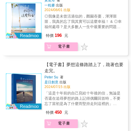
黃友玲
著
一層樓的境界，繼續以不同的英姿闖蕩江湖，
定有夢想，就算是所謂的「醉生夢死」、「夢
一粒麥
出版
寫就新的人生里程碑。 從《築夢》系列專書發
中閣樓」又何嘗不是一種夢？重點只在於，夢
2024/08/01 出版
行第一冊，也就是2018年起，超越顛峯學院陸
想是否連結著行動，還是夢想只是一種空想，
◎我像是未曾活過似的，囫圇吞棗，渾渾噩
續帶來可以提升人們國際觀的活動，包含2018
一種自我陶醉的逃避鴉片？ 在每一次的築夢系
噩，我真的忘了我其實可以這麼幸福！ & ◎幸
主辦日本問句之神《青木毅》來台演說，2019
列前言，我總不厭其煩的還是要來聊聊「夢
福何處尋？是大多數人一生中最重要的問題。
年主辦日本讀心術大師《清水建二》來台演
想」，並且我要再次地強調：夢想不設限。 傳
本書從「夢想」、「知足」、「感恩」、「相
說，同年我們榮登2019華人公益金傳獎，2020
196
Readmoo
統思維裡，一個成功人的形象：從平凡的小
特價
元
愛」、「智慧」、「盼望」等六個面向，傳遞
與成龍共同榮登北京同根同夢春晚，2022還主
卒，後來功成名就。這，自然是最典型的夢想
作者對幸福的詮釋。 & ◎本書旁徵博引許多名
辦世界房產之神《湯姆霍普金斯》的演說活
成真。但本系列定義的夢想，同時也是我想要
電子書
作名言，不只添加閱讀時的玩趣，增廣新知，
動，當時締造破紀錄3000多人線上、線下7個國
跟每位讀者分享的是：夢想不限於追求名利。
也能讓有心者藉由所提供的線索，另闢閱讀蹊
家共襄盛舉。 而我們也持續在這樣日益精進的
有人的夢想是心靈層次上的，例如體驗更高的
徑。 & ◎書中取材多元，舉凡親情愛情、名家
發展中，持續的協助各行各業朋友築夢。呈現
生命境界；有人的夢想是跟感情有關，追求與
名著、生活觀察，樣樣生動有趣，文筆優美洗
在這裡的就是《築夢》系列專書的第五冊。 ●築
【電子書】夢想這條路踏上了，跪著也要
家人的和諧或者一段真誠的情緣；有人的夢想
鍊，使人感同身受。 &
夢系列以及築夢的定義 談起築夢，每個人都一
走完。
是要扶助弱勢，有人的夢想是要去到世界不同
定有夢想，就算是所謂的「醉生夢死」、「夢
Peter Su
著
的角落。 包括在我們過往的系列中，有人的夢
中閣樓」又何嘗不是一種夢？重點只在於，夢
是日創意
出版
想是想釐清自己的人生定位，有人的夢想是得
想是否連結著行動，還是夢想只是一種空想，
2024/07/15 出版
到孩子的認同。只要心中有一個夢，這個夢不
一種自我陶醉的逃避鴉片？ 在每一次的築夢系
「這是十年前的自己寫給十年後的信，無論是
必一定要跟世俗的「成功」鏈結，甚至某個人
列前言，我總不厭其煩的還是要來聊聊「夢
否還在追尋夢想的路上記得偶爾回首時，不要
的夢想實現，也不一定符合其他人的價值觀。
想」，並且我要再次地強調：夢想不設限。 傳
忘了當初是為了什麼而堅持走到這裡的」
但在本系列，就是要紀錄不同形式的夢想，以
Readmoo
統思維裡，一個成功人的形象：從平凡的小
~Peter Su十年，一趟說長不長的旅程，成就了
及這些人如何從築夢到圓夢的歷程。或許有讀
卒，後來功成名就。這，自然是最典型的夢想
450
特價
元
一個作家的圓夢之路。2014年Peter Su寫下經
者想以現實的角度來詢問：裕峯老師，如果這
成真。但本系列定義的夢想，同時也是我想要
典暢銷作品《夢想這條路踏上了，跪著也要走
些被列入的人不是「成功」的人？ 那我們為何
跟每位讀者分享的是：夢想不限於追求名利。
電子書
完。》，這是一本Peter Su寫給自己和父親的
要來看這本書？ 曾經有年輕人這樣問我，我對
有人的夢想是心靈層次上的，例如體驗更高的
一封信，這本書陪他走過很多地方、遇見了很
他表達感恩，因為透過他的詢問，我也可以對