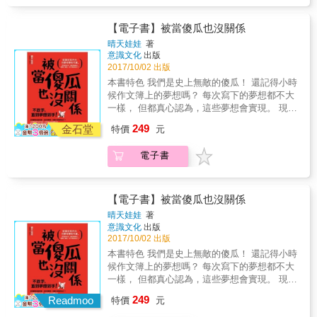
多元世界及自由市場， 只要你愈自主愈自由，
持，要玩就玩到底，要有勇敢而無退路的決
數：VI 5.14a）第一人 ● 史上自由連攀加州優
敢於選擇， 充分施展才華，勇敢投入，機會就
心，就是最終的勝利者。 一起來勇敢投入淋漓
勝美地國家公園酋長岩鼻子（Nose）與搭便車
是你的！ 未來是個一切「重新接線平臺經濟的
【電子書】被當傻瓜也沒關係
盡致的發揮自己！ &rarr;檢視自己的才華能力：
（Freerider）路線第一人 ● 史上攀登科羅拉多
世界」，新價值必須超越「從無到有」，經由
擅長什麼？做什麼覺得容易？ &rarr;瞭解自己的
晴天娃娃
著
朗斯峰蜜月殺手（The Honeymoon is Over,
全方位平臺來顯現「使用者經驗的滿足」。特
意識文化
出版
特質特性：你的風格以及與別人的差異區隔？
Longs Peak，級數：V 5.13）第一人 ● 史上攀
別需求新世代具有垂直特殊才能與水平寬廣知
2017/10/02 出版
&rarr;相信自己的內心理想：夢想中最喜歡的終
登科羅拉多孤獨堡壘弗雷克斯路瑟（Flex
識的新鮮人。 所有你現在習以為常的日常事
生職業與事業是什麼？ &rarr;將才華能力、特質
本書特色 我們是史上無敵的傻瓜！ 還記得小時
Luthor, Fortress of Solitude，級數：
情，每一樣都會被重新思考，每一樣都會被改
特性、內心理想這三樣東西緊密連結，毫不妥
候作文簿上的夢想嗎？ 每次寫下的夢想都不大
5.14d/15a）第一人 ● 史上自由攀登巴塔哥尼亞
換以新的方式來呈現來執行。新應用會每天巨
協地開始發揮. &rarr;讓每個人認識你的才華：
一樣， 但都真心認為，這些夢想會實現。 現在
費茲洛伊峰優雅路線（Linea di Eleganza, Fitz
量出現，未來是自由多元的市場，讓你自主自
名聲是可以積累的，積少成多。多發表，就多
回想，是否覺得當時的自己傻得天真可愛呢？
Roy，級數：VI 5.11b A3 M7）第一人 ● 美國
249
由選擇。有才華又勇敢投入，你就會有機會。
金石堂
特價
元
機會 &rarr;認識你的市場，活用所有資源去接
其實我們都是傻瓜， 在成長的路上，被夢想傷
山岳協會（American Alpine Club）終身榮譽會
你選擇的玩，來自於持久的真誠熱情。事業的
觸：你只有一個目標，要衝擊這個市場，要震
了又傷。 相信付出會有代價，卻總被說是傻
員
選擇，如果能夠順著「上天賜給你的特質與特
電子書
懾你所有的對象 &rarr;勇敢的告訴自己，這是我
瓜。 人生苦短，當一回傻瓜又怎樣？ 當一個勇
殊才能」去淋漓盡致發揮，就能形成與他人的
想做的事，你不同意，是你的問題 &rarr;人生沒
敢追逐夢想的傻瓜吧！ 雖然沒有夢想也能活
優勢區隔。具有「別無退路的決心」能長久堅
有失敗，只有挫折。挫折就是進三步退兩步，
著， 但沒有夢想，你拿什麼證明自己？ 與其當
持，要玩就玩到底，要有勇敢而無退路的決
你還終究是在進步中 &rarr;自己玩的開心，別忘
一輩子聰明人， 選擇安全的路，為五斗米折
【電子書】被當傻瓜也沒關係
心，就是最終的勝利者。 一起來勇敢投入淋漓
記拉拔別人，獎勵後進，教導你的後輩
腰， 還不如勇敢當一次傻瓜， 奮力追求，直到
晴天娃娃
著
盡致的發揮自己！ &rarr;檢視自己的才華能力：
夢想到手！ 就算沒有天分，也要有夢的天真！
意識文化
出版
擅長什麼？做什麼覺得容易？ &rarr;瞭解自己的
36個夢想家的成功法則，36則成功者的智慧名
2017/10/02 出版
特質特性：你的風格以及與別人的差異區隔？
言， 帶你「走自己的路，圓自己的夢，過自己
本書特色 我們是史上無敵的傻瓜！ 還記得小時
&rarr;相信自己的內心理想：夢想中最喜歡的終
的人生」！ 別再為你的自甘平凡找藉口！ 周星
候作文簿上的夢想嗎？ 每次寫下的夢想都不大
生職業與事業是什麼？ &rarr;將才華能力、特質
馳曾說：做人如果沒有夢想，和鹹魚有什麼區
一樣， 但都真心認為，這些夢想會實現。 現在
特性、內心理想這三樣東西緊密連結，毫不妥
別呢？& 一年過去了，你是活了365天？還是活
回想，是否覺得當時的自己傻得天真可愛呢？
協地開始發揮. &rarr;讓每個人認識你的才華：
249
了1天，重複了364次。 不放手，直到夢想到
Readmoo
特價
元
其實我們都是傻瓜， 在成長的路上，被夢想傷
名聲是可以積累的，積少成多。多發表，就多
手！ ˙ 追夢只怕來不及。──齊柏林 ˙ 再不去