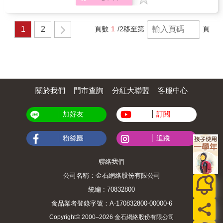
的藝術說書人謝哲青爬梳沉鬱往日，迎向敢夢
能告訴你，如何用學習來滿足野心，用努力來
的破繭人生。 &
補足才華。 你以為你很孤單，夢想沒人支持，
碰到挫折走不過去，付出的努力都沒有報償？
1
2
頁數
1
/2
移至第
頁
只是，你做了什麼努力來讓別人願意支持你？
你遇到的挫折是否真讓你的熱情變得不堪一
擊？你是否計較人生的輸贏更勝過你改變自我
的決心？ 不起身改變，夢想永遠都只是幻想。
別再猶疑害怕，因為，為夢想跌倒，痛也值
得！ & │關於本書│ & 2012 年，冒牌生出版第
一本書，旋即登上各大書店排行榜，攻占暢銷
關於我們
門市查詢
分紅大聯盟
客服中心
榜長達 18 週。隔年 7 月，出版第二本書，同
樣熱銷。 & 就在人生一帆風順之際，他卻爆發
加好友
訂閱
了「粉絲團事件」──圖文未註明出處──網友謾
罵排山倒海而來，禁不住壓力的他宣布關閉粉
絲團。 & 那段時間，他承受各大媒體質疑、鄉
粉絲團
追蹤
民批判、親友關切，快速成名也讓他付出慘痛
代價。外人看他一路風光：出國留學、網路名
人、暢銷書作家&hellip;&hellip;殊不知他在外求
聯絡我們
學承受異樣眼光，網路經營比別人花更多時
公司名稱：金石網絡股份有限公司
間，出書前更曾不斷遭到各家出版社退稿。雖
然也曾沮喪，但他從來正面看待。 & 褪去「海
統編 : 70832800
賊王」的光環與包袱，這一次，冒牌生決定好
食品業者登錄字號：A-170832800-00000-6
好談談當時的心路歷程，以及不同時期的挫敗
帶給他的成長。
Copyright© 2000–2026 金石網絡股份有限公司