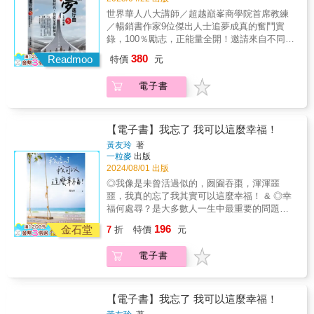
│葉大維│高御嚴 這些人中，有剛入社會不久的
的事；追尋自己的木工夢，在宜蘭把小廢墟動
世界華人八大講師／超越巔峯商學院首席教練
年輕人，也有已在某個產業揚名立萬的資深前
手修繕成自己夢想的家。❤該被記住的時光這
／暢銷書作家 9位傑出人士追夢成真的奮鬥實
輩。他們的夢想不一定只是關於拓展事業或創
本書記載了1/3左右我認為值得出版的文章，來
錄，100％勵志，正能量全開！ 邀請來自不同產
造財富，也包含如何與家人相處，還有更重要
簡單真實陳述個人的生命史，做個留念也跟罕
業，不同背景的朋友，分享不同的築夢故事和
380
的與「自己」相處。 導讀 書寫一個時代，你就
Readmoo
特價
元
症與病友及好友分享，感恩大家長期一路上的
築夢心得。有剛入社會不久的年輕人，也有已
是自己人生第一主角 六年了，伴隨著我所創立
支持與鼓勵！◎代理經銷：白象文化更多精彩
在業界揚名立萬的資深人士。他們的夢想不一
的超越顛峯學院一起成長，從2018年開始啟動
電子書
內容請見
定只是關於拓展事業或創造財富，也包含如何
的素人【築夢】計畫，至今也發行到第五冊，
http://www.pressstore.com.tw/freereading/9786263
與家人相處，還有更重要的──與「自己」相
專題報導記錄了六十多位在不同產業不同職位
處。 無論如何，勇於做夢的人，會比起得過且
不同遭遇的達人，他們各自多采多姿的築夢故
過的人，更有可能找到美好的明天。 本書分成
【電子書】我忘了 我可以這麼幸福！
事。而今回首，他們許多人也都已經處在更上
四大篇章，邀請了來自不同產業，不同背景的
黃友玲
著
一層樓的境界，繼續以不同的英姿闖蕩江湖，
朋友，分享不同的築夢故事和築夢心得。 曾孟
一粒麥
出版
寫就新的人生里程碑。 從《築夢》系列專書發
如│張若庭│熊裕 杜月祺│彭莉茹│羅慧仲 劉勇成
2024/08/01 出版
行第一冊，也就是2018年起，超越顛峯學院陸
│葉大維│高御嚴 這些人中，有剛入社會不久的
◎我像是未曾活過似的，囫圇吞棗，渾渾噩
續帶來可以提升人們國際觀的活動，包含2018
年輕人，也有已在某個產業揚名立萬的資深前
噩，我真的忘了我其實可以這麼幸福！ & ◎幸
主辦日本問句之神《青木毅》來台演說，2019
輩。他們的夢想不一定只是關於拓展事業或創
福何處尋？是大多數人一生中最重要的問題。
年主辦日本讀心術大師《清水建二》來台演
造財富，也包含如何與家人相處，還有更重要
本書從「夢想」、「知足」、「感恩」、「相
說，同年我們榮登2019華人公益金傳獎，2020
196
的與「自己」相處。 導讀 書寫一個時代，你就
金石堂
7
折
特價
元
愛」、「智慧」、「盼望」等六個面向，傳遞
與成龍共同榮登北京同根同夢春晚，2022還主
是自己人生第一主角 六年了，伴隨著我所創立
作者對幸福的詮釋。 & ◎本書旁徵博引許多名
辦世界房產之神《湯姆霍普金斯》的演說活
的超越顛峯學院一起成長，從2018年開始啟動
電子書
作名言，不只添加閱讀時的玩趣，增廣新知，
動，當時締造破紀錄3000多人線上、線下7個國
的素人【築夢】計畫，至今也發行到第五冊，
也能讓有心者藉由所提供的線索，另闢閱讀蹊
家共襄盛舉。 而我們也持續在這樣日益精進的
專題報導記錄了六十多位在不同產業不同職位
徑。 & ◎書中取材多元，舉凡親情愛情、名家
發展中，持續的協助各行各業朋友築夢。呈現
不同遭遇的達人，他們各自多采多姿的築夢故
名著、生活觀察，樣樣生動有趣，文筆優美洗
在這裡的就是《築夢》系列專書的第五冊。 ●築
【電子書】我忘了 我可以這麼幸福！
事。而今回首，他們許多人也都已經處在更上
鍊，使人感同身受。 &
夢系列以及築夢的定義 談起築夢，每個人都一