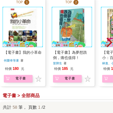
TOP
TOP
1
2
【電子書】我的小革命
【電子書】為夢想跌
【電子
倒，痛也值得！
小：
何榮幸等著
著
A辣
冒牌生
著
林進、
味人
180
185
1
特價
元
特價
元
特價
電子書
電子書
電子書 > 全部商品
共計
58
筆， 頁數
1
/2