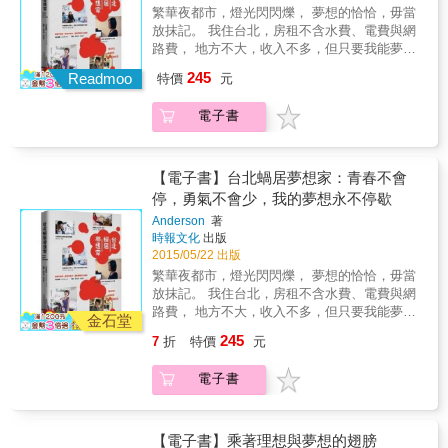
成為追求夢想的阻力；也鼓勵你在追求夢想的
繁華夜都市，燈光閃閃爍， 夢想的恰恰，毋當
路上，看見別人的需要，讓夢想變成一份使
放抹記。 我住台北，房租不含水費、電費與網
命。
路費， 地方不大，收入不多，但只要我能夢
想，就有機會可以實現。 一本關於台北年輕人
245
Readmoo
特價
元
的蝸居日記，看見他們敢於夢想的美麗與勇
氣。 & 台北市長 柯文哲 跨界才子 黃子佼 超暖
電子書
系插畫家 Lu&#39;s 麻 圖文創作家 黃色書刊 流
行電子樂團 女孩與機器人 旺福樂團 熊寶貝樂
團 網路人氣團體「這群人」瑞室、木星 知名
YouTuber 蔡阿嘎 感動推薦！ & 這些年輕人
【電子書】台北蝸居夢想家：青春不會
們，身處在台北這座充滿機會的城市。 住的是
停，勇氣不會少，我的夢想永不停歇
頂樓加蓋鐵皮屋，房租永遠不含水電費， 撿人
Anderson
著
家丟棄的二手桌椅，自己動手組裝勉強還能運
時報文化
出版
轉的冷氣機。 但他們為的是心中還有個夢想，
2015/05/22 出版
因此甘之如飴。 他們每天都在金錢與夢想的天
繁華夜都市，燈光閃閃爍， 夢想的恰恰，毋當
秤上，機會與命運的抉擇間， 等待台北替他們
放抹記。 我住台北，房租不含水費、電費與網
圓夢，而心中那首夢想的恰恰，旋律從未停
路費， 地方不大，收入不多，但只要我能夢
歇。 & 超過三十年的老公寓，微塵在樓梯間閃
金石堂
想，就有機會可以實現。 一本關於台北年輕人
爍的燈光中飄浮； 鞋櫃、雨衣、安全帽、盆
245
7
折
特價
元
的蝸居日記，看見他們敢於夢想的美麗與勇
栽，各自在陽台找到安身立命的角落。 客廳沒
氣。 & 台北市長 柯文哲 跨界才子 黃子佼 超暖
有電視，只有被堆放雜物的沙發，有時還會出
電子書
系插畫家 Lu&#39;s 麻 圖文創作家 黃色書刊 流
現曬衣架； 房間只有六坪大一點，能走動的地
行電子樂團 女孩與機器人 旺福樂團 熊寶貝樂
方就只剩床邊那一小塊地方。 房租不含水費、
團 網路人氣團體「這群人」瑞室、木星 知名
電費、網路費，房東人在國外，因此從沒修理
YouTuber 蔡阿嘎 感動推薦！ & 這些年輕人
【電子書】乘著理想與夢想的翅膀
過不冷的電冰箱。 網路線自己牽、九層塔自己