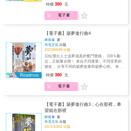
入社會不久的年輕人， 也有已在業界揚名立萬
何……當然，具體的生活呈現就是要有車有
380
特價
元
是強調築夢有各種各樣的可能，不要只被一種
的資深人士。 他們的夢想不一定只是關於拓展
房。這些種種的「標準」，經常帶來兩種極端
模式所束縛。 而接續著回應那位年輕人的問
事業或創造財富， 也包含如何與家人相處， 還
的負面影響，一種是太過功利主義，對人對事
電子書
題：那麼看這本書可以學到甚麼？ 我們正是要
有更重要的──與「自己」相處。 無論如何，勇
都以金錢名位當做衡量標準，甚至養成為了攀
讓讀者們知道，有各種不同的築夢追夢歷程，
於做夢的人， 會比起得過且過的人，更有可能
登高峯就得不擇手段的錯誤認知；另一種就是
所以在本系列書系引介的人物中，你可以學到
找到美好的明天。 本書分成四大篇章，邀請了
躺平思維，如果發現每件事自己都難以企及，
非常勵志的，從困頓環境中，突破困難挑戰，
來自不同產業，不同背景的朋友，分享不同的
【電子書】築夢進行曲4
自己再怎麼努力好像也不可能變成企業家，這
最終成就事業的精采案例，但我們也引介其他
築夢故事和築夢心得。 張哲豪│柳欽貿│陳乃菱
輩子好像無法變富豪，那怎麼辦？ 現在努力再
林裕峯
著
的築夢故事，畢竟，我們的讀者可能處在不同
│宥靜 劉弘文│黃于邵│阮智偉│姚璠 張若庭│李
多也沒甚麼意思，還不如躺平，人生就得過且
布克文化
出版
的成長環境背景，有人可能還是大學生，尚未
冬梅 這些人中，有剛入社會不久的年輕人，也
過吧！ 必須說，的確在我們過往的築夢系列
2023/09/30 出版
入社會；有人可能比較有至於心靈方面的成
有已在某個產業揚名立萬的資深前輩。 他們的
裡，引介了很多正是所謂的典型功成名就人
10位傑出人士追夢成真的奮鬥實錄， 100％勵
長，並沒有想要創業當老闆的企圖；各式各樣
夢想不一定只是關於拓展事業或創造財富，也
物，事實上，在本書築夢5，也是有大半的主人
志，正能量全開！ 來自不同產業，不同背景的
的可能，而我們不希望大家一翻開書就以為
包含如何與家人相處，還有更重要的與「自
翁都是可以被定義為功成名就的。但我們絕對
朋友， 分享不同的築夢故事和築夢心得。 有剛
「啊！又是那種傳統的勵志成長撰述」。這就
己」相處。 世界華人八大講師／超越巔峰商學
不是反對功成名就，這裡我要特別澄清的：我
入社會不久的年輕人， 也有已在業界揚名立萬
有違我創立本系列書系的本意。 築夢踏實，築
380
院首席教練／暢銷書作家 林裕峯主編 ── | 導
Readmoo
特價
元
是強調築夢有各種各樣的可能，不要只被一種
的資深人士。 他們的夢想不一定只是關於拓展
夢是很美的人生歷程。不論你是老師、是上班
讀 | ── 系列來到第四集，見證更多優秀人才
模式所束縛。 而接續著回應那位年輕人的問
事業或創造財富， 也包含如何與家人相處， 還
族、是清潔人員、是農夫…….大家都有權利擁
經歷過疫情、經歷過全球性的不景氣，也經歷
電子書
題：那麼看這本書可以學到甚麼？ 我們正是要
有更重要的──與「自己」相處。 無論如何，勇
有自己的夢想，你的人生不需要一定被套用在
過身邊親人以及朋友的不同遭遇，見證生命的
讓讀者們知道，有各種不同的築夢追夢歷程，
於做夢的人， 會比起得過且過的人，更有可能
那些偉人或首富的模式，你不必要跟他一樣，
無常。地球依然在運轉，世界依然充滿著希
所以在本系列書系引介的人物中，你可以學到
找到美好的明天。 本書分成四大篇章，邀請了
你可以寫就你自己的人生傳奇，你就是你的人
望。 而我們的築夢進行曲系列書籍，也進展到
非常勵志的，從困頓環境中，突破困難挑戰，
來自不同產業，不同背景的朋友，分享不同的
【電子書】築夢進行曲3：心在那裡，希
生第一主角。 ●人生境界以及築夢主人翁 本次的
了第四本了。 從2017年啟動這一系列到現在，
最終成就事業的精采案例，但我們也引介其他
築夢故事和築夢心得。 張哲豪│柳欽貿│陳乃菱
望就在那裡
築夢5，我們找來九位在不同領域有各自築夢心
也正是我本人不斷精進思考人生的歷程。很感
的築夢故事，畢竟，我們的讀者可能處在不同
│宥靜 劉弘文│黃于邵│阮智偉│姚璠 張若庭│李
得的朋友，他們有的是二三十歲的年輕人，也
恩這一路以來，我一邊透過講課與眾人互動，
林裕峯
著
的成長環境背景，有人可能還是大學生，尚未
冬梅 這些人中，有剛入社會不久的年輕人，也
有奮鬥闖蕩來到中壯年的典範。 他們人生都有
布克文化
出版
一邊也跟各行各業的好友們做交流分享。我真
入社會；有人可能比較有至於心靈方面的成
有已在某個產業揚名立萬的資深前輩。 他們的
各自的精彩，包含所謂傳統「功成名就」的典
2021/10/02 出版
正學到很多，也真正感受到身邊充滿了故事，
長，並沒有想要創業當老闆的企圖；各式各樣
夢想不一定只是關於拓展事業或創造財富，也