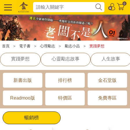
0
首頁
＞
電子書
＞
心理勵志
＞
勵志小品
＞
實踐夢想
實踐夢想
心靈勵志故事
人生故事
新書出版
排行榜
金石堂版
Readmoo版
特價區
免費專區
暢銷榜