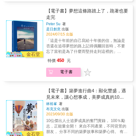
生命境界；有人的夢想是跟感情有關，追求與
多人、那些真實與溫暖灌溉著Peter，擁有了很
眾人做回答。 其實，正因為人們太常被「制式
家人的和諧或者一段真誠的情緣；有人的夢想
多彼此才能互相理解的人生故事。2024年，這
的成功」所框架住，反倒長久以來形成一種錯
【電子書】夢想這條路踏上了，跪著也要
是要扶助弱勢，有人的夢想是要去到世界不同
一封寫給父親的信，他以不間斷的創作延續著
誤的迷思，並且或多或少帶來生活負面的影
走完
的角落。 包括在我們過往的系列中，有人的夢
想說出的故事，在十週年經典新編版中，Peter
響。例如很多人抱著一張純白紙張般的心靈，
想是想釐清自己的人生定位，有人的夢想是得
Peter Su
著
保留了他曾經為夢想冒險的故事，也募集了五
想要追求自己的人生，可是一路走來，看到太
到孩子的認同。只要心中有一個夢，這個夢不
是日創意
出版
個讀者的夢想故事，邀請讀者與他一起來完整
多世俗所定義的「成功標準」，他們看到媒體
2024/07/15 出版
必一定要跟世俗的「成功」鏈結，甚至某個人
這本書，無論這本書曾經陪著你走到了哪裡，
標榜的是那些典範企業家，各個都有一套打拼
的夢想實現，也不一定符合其他人的價值觀。
「這是十年前的自己寫給十年後的信，無論是
而你是否完成了那個夢想，這都是你和他的共
的哲學，然後科技當道的年代，張忠謀、黃仁
但在本系列，就是要紀錄不同形式的夢想，以
否還在追尋夢想的路上記得偶爾回首時，不要
同寫下的篇章。
勳、葉姿丰等科技天王天后，被視為新時代的
及這些人如何從築夢到圓夢的歷程。或許有讀
忘了當初是為了什麼而堅持走到這裡的」
偶像。於是逐漸的大家都被教育著：一定要賺
金石堂
者想以現實的角度來詢問：裕峯老師，如果這
~Peter Su十年，一趟說長不長的旅程，成就了
很多錢、一定要創新突破、一定要如何如
450
特價
元
些被列入的人不是「成功」的人？ 那我們為何
一個作家的圓夢之路。2014年Peter Su寫下經
何……當然，具體的生活呈現就是要有車有
要來看這本書？ 曾經有年輕人這樣問我，我對
典暢銷作品《夢想這條路踏上了，跪著也要走
房。這些種種的「標準」，經常帶來兩種極端
電子書
他表達感恩，因為透過他的詢問，我也可以對
完。》，這是一本Peter Su寫給自己和父親的
的負面影響，一種是太過功利主義，對人對事
眾人做回答。 其實，正因為人們太常被「制式
一封信，這本書陪他走過很多地方、遇見了很
都以金錢名位當做衡量標準，甚至養成為了攀
的成功」所框架住，反倒長久以來形成一種錯
多人、那些真實與溫暖灌溉著Peter，擁有了很
登高峯就得不擇手段的錯誤認知；另一種就是
誤的迷思，並且或多或少帶來生活負面的影
多彼此才能互相理解的人生故事。2024年，這
【電子書】築夢進行曲4：顯化豐盛，遇
躺平思維，如果發現每件事自己都難以企及，
響。例如很多人抱著一張純白紙張般的心靈，
一封寫給父親的信，他以不間斷的創作延續著
見未來，讓心想事成，美夢成真的10堂
自己再怎麼努力好像也不可能變成企業家，這
想要追求自己的人生，可是一路走來，看到太
想說出的故事，在十週年經典新編版中，Peter
輩子好像無法變富豪，那怎麼辦？ 現在努力再
課
林裕峯
著
多世俗所定義的「成功標準」，他們看到媒體
保留了他曾經為夢想冒險的故事，也募集了五
多也沒甚麼意思，還不如躺平，人生就得過且
布克文化
出版
標榜的是那些典範企業家，各個都有一套打拼
個讀者的夢想故事，邀請讀者與他一起來完整
過吧！ 必須說，的確在我們過往的築夢系列
2023/09/30 出版
的哲學，然後科技當道的年代，張忠謀、黃仁
這本書，無論這本書曾經陪著你走到了哪裡，
裡，引介了很多正是所謂的典型功成名就人
10位傑出人士追夢成真的奮鬥實錄， 100％勵
勳、葉姿丰等科技天王天后，被視為新時代的
而你是否完成了那個夢想，這都是你和他的共
物，事實上，在本書築夢5，也是有大半的主人
志，正能量全開！ 來自不同產業，不同背景的
偶像。於是逐漸的大家都被教育著：一定要賺
同寫下的篇章。
翁都是可以被定義為功成名就的。但我們絕對
朋友， 分享不同的築夢故事和築夢心得。 有剛
很多錢、一定要創新突破、一定要如何如
金石堂
不是反對功成名就，這裡我要特別澄清的：我