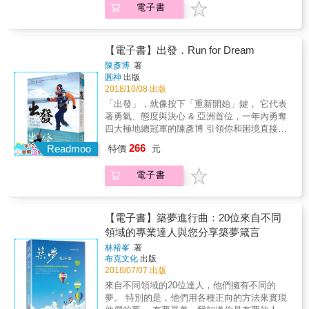
做的事情延到「以後」的，最現實的問題就是
皮離去的他，在書中寫下他對生命的種種體
電子書
蹲下，夢想停格；起身，夢想前進 在喀拉哈里
轉勝的開始 心中沒有局限，才能超越極限！ &
得犧牲自己的信用額度，讓自己成為家裡的金
債務，每個月都有一筆筆的帳單等著他去處
悟。 ◆不管身在何處，只要你準備好了，那裡
沙漠，七天250公里挑戰賽，每天都與攝氏45度
從炙熱沙漠到極寒冰原，地表最嚴峻的1000公
庫。當一滿十八歲成年，他不久就讓自己的每
理。從小智偉就知道，人生道路要能走得長
就是夢想的起點 二十二歲，他立志用極地超級
以上的高溫挑戰。 在巴西，不能停止的170公
里賽道，陳彥博再創紀錄的終極挑戰 & 設定讓
張信用卡額度擴張到極致，也徹底應用自己的
遠，「信用」很重要，因此即便在還債最辛苦
馬拉松環遊世界；在世界各個角落插遍台灣的
里，如果不是靠著實現夢想的動力支撐，怎麼
自己有點害怕的更大目標，才能驅使自己注入
信用額度，甚至也包括他學生時代就得四處張
【電子書】出發．Run for Dream
的時候，他都沒有讓自己信用留下瑕疵。 他讓
國旗，是他的夢想。 經歷五年，陳彥博的夢想
可能完成如此艱鉅的任務呢？ 放棄，就是「謝
更多動力與執行力。 經歷十年比賽生涯的超馬
羅，跟他的朋友圈東借一萬西借五千的，這些
陳彥博
著
自己維持好信用，也被環境逼著成為金融達
實現了，他完成了全球七大洲八大站的極限馬
謝，永不聯絡」；接下挑戰，夢想才會上身，
選手陳彥博，這次訂定了最嚴苛的計畫，報名
加起來構成他往後長達十年以上的債務噩夢。
圓神
出版
人，他非常熟悉各種利率投報率以及銀行債信
拉松賽事。 每一站都是夢想開始的地方，每完
夢想才有可能會實現。 「再撐一下下！」是陳
了非洲納米比亞、中國戈壁、智利阿他加馬沙
也因為借錢，智偉很早就認清不同的人性面，
2018/10/08 出版
等知識，也已被磨練出很善於做資金導流，他
成一場賽事，都是夢想實現的時刻。 ◆當體能
彥博最常為自己加油打氣的鼓勵。 「全力衝
漠、南極洲這四個地表最險惡地形氣候的極地
真的有那種兩肋插刀相挺，完全不會催款的義
「出發」，就像按下「重新開始」鍵， 它代表
清楚知曉如何搭配截止期限去挖東牆補西牆。
耗盡，剩下的就是看靈魂的重量和意志力的厚
刺，別無他法！」是啟動陳彥博完成挑戰的金
馬拉松，他不但在一年內達成這個不可能的任
氣朋友，但多的是不借錢還嘲諷，或者因為一
著勇氣、態度與決心 & 亞洲首位，一年內勇奪
事實上，他實在太想了解銀行是如何運作的？
度了 在南極，明明參加的是100公里挑戰賽，
鑰。 「一開始就沒有什麼，所以沒有什麼好失
務，而且還拿到了總冠軍！ 這不光是專業和體
個人沒錢就擺出瞧不起態勢的人。正是這樣從
四大極地總冠軍的陳彥博 引領你和困境直接對
後來他乾脆直接去銀行上班，這一加入金融業
卻要跑142公里。 預賽一開始，腳部舊傷復
去的。」是陳彥博對夢想的賭注。 經歷極地的
能的競賽，更是心靈最大的挑戰。 面對準備充
小就見多了世面，智偉培養了堅定的心志，這
決，征服心中的極地！ & 追逐夢想，只要跨出
服務，他一待就是十年。 不菸不賭沒有惡習的
發，加上暴風雪來襲，原本已經艱困的比賽要
嚴寒與酷熱，以及超越自我的極限挑戰， 陳彥
266
分、打著團體戰的日本軍團，隻身單打獨鬥的
Readmoo
對他日後做業務工作有極大的影響，具體來
特價
元
步伐， 出發，就對了！ & 每一次的出發，都是
智偉，卻從十七歲那年就開始背債，這裡指的
加速，許多選手紛紛退場&hellip;&hellip; 夢想
博讓世界看到來自台灣的勇氣。 在這本書裡，
他如何迎戰？ 處於熱衰竭的死亡邊緣，想到首
說，他不會因為銷售被拒絕而沮喪，也不會在
超越自己的起點 無時無刻地調整自己，就是逆
不是他平日賺錢還債的那類債，而是他當時就
不會乖乖就範，但是只要你願意接受夢想的挑
他要用自己的故事鼓勵你： 夢你所夢，做你所
次觀戰在終點線等著的父母，要如何再踏出下
工作中融入太多情緒化，他成熟穩健，設定目
電子書
轉勝的開始 心中沒有局限，才能超越極限！ &
得犧牲自己的信用額度，讓自己成為家裡的金
戰，你就已經往成功的方向前進了一大步。 ◆
想；Run for Heart，Run for Dream！
一步？ 最強大的力量不是源於肌肉，而是在
標，中間任何的人情干擾都不會引起他內心波
從炙熱沙漠到極寒冰原，地表最嚴峻的1000公
庫。當一滿十八歲成年，他不久就讓自己的每
蹲下，夢想停格；起身，夢想前進 在喀拉哈里
心。 瞬息萬變、排山倒海而來的困境，唯有隨
瀾。 智偉日後回顧成長經歷，他告訴年輕人，
里賽道，陳彥博再創紀錄的終極挑戰 & 設定讓
張信用卡額度擴張到極致，也徹底應用自己的
沙漠，七天250公里挑戰賽，每天都與攝氏45度
之調整的心才能突圍。 未知的巨大恐懼和過去
若有甚麼趁年輕就奠基然後有助於日後事業
自己有點害怕的更大目標，才能驅使自己注入
信用額度，甚至也包括他學生時代就得四處張
以上的高溫挑戰。 在巴西，不能停止的170公
【電子書】築夢進行曲：20位來自不同
失敗的陰影，只有行動才能克服。 把每一刻都
的，那就是盡早去多多認識人吧！越多人越
更多動力與執行力。 經歷十年比賽生涯的超馬
羅，跟他的朋友圈東借一萬西借五千的，這些
里，如果不是靠著實現夢想的動力支撐，怎麼
領域的專業達人與您分享築夢箴言
視為「重新出發」的起點， 勇敢跨出夢想的第
好。 智偉說：最終你會發現，這世上到處都是
選手陳彥博，這次訂定了最嚴苛的計畫，報名
加起來構成他往後長達十年以上的債務噩夢。
可能完成如此艱鉅的任務呢？ 放棄，就是「謝
一步！
貴人。所謂貴人有兩種，一種是直接拉你一把
林裕峯
著
了非洲納米比亞、中國戈壁、智利阿他加馬沙
也因為借錢，智偉很早就認清不同的人性面，
謝，永不聯絡」；接下挑戰，夢想才會上身，
布克文化
出版
的貴人，更多的一種是負能量貴人，你會發現
漠、南極洲這四個地表最險惡地形氣候的極地
真的有那種兩肋插刀相挺，完全不會催款的義
夢想才有可能會實現。 「再撐一下下！」是陳
2018/07/07 出版
那些刺激你打擊你的人，不也是你的貴人嗎？
馬拉松，他不但在一年內達成這個不可能的任
氣朋友，但多的是不借錢還嘲諷，或者因為一
彥博最常為自己加油打氣的鼓勵。 「全力衝
就是他們帶來的負面情境，刺激你成長茁壯，
來自不同領域的20位達人，他們擁有不同的
務，而且還拿到了總冠軍！ 這不光是專業和體
個人沒錢就擺出瞧不起態勢的人。正是這樣從
刺，別無他法！」是啟動陳彥博完成挑戰的金
若人生太順了，你反倒就不會想精進了。 所
夢。 特別的是，他們用各種正向的方法來實現
能的競賽，更是心靈最大的挑戰。 面對準備充
小就見多了世面，智偉培養了堅定的心志，這
鑰。 「一開始就沒有什麼，所以沒有什麼好失