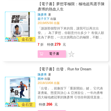
用房地產功能協助自己及身邊的人達到財富自
他的夢想，沒有極限！ 全書超過百張精采照
【電子書】夢想零極限：極地超馬選手陳
智偉這樣的境界，是有可能的嗎？ 智偉總是跟
由，這樣子被很多人尊崇的導師，卻可以真的
片，新增十年賽事回顧新版序， 帶你一探超馬
他的團隊以及上課學員分享，他說：「當然有
彥博的熱血人生
做到幾乎天天晚上回家吃晚餐，也從不缺席孩
好手跑在夢想路上的點滴和初衷； 同場加映陳
可能，也一定有可能。如果連像我這般直到二
子成長的任何重要時刻，他的妻子能夠擁有先
陳彥博
著
彥博與父母感人真摯的親情對話， 以及首度圓
十多歲時，資產都還是負幾十萬，這樣後來都
親子天下
出版
生的忠誠以及陪伴，每一個生日以及重要節
夢後，邁向總冠軍之路的賽事年表。 本書紀錄
能成功，那任何人一定都可以做到。只看你決
2019/05/30 出版
日，智偉總是用心規劃，愛心滿滿。這甚至是
了超馬選手陳彥博2010到2012年參加南極洲
心夠不夠而已。」 被債務逼著成長 是的，成不
比賺大錢還要更難企及的境界，智偉如何做到
「謝謝那個堅持下來的我，讓我可以再次出
100公里挑戰賽、南非喀拉哈里沙漠250公里超
成功，就看你有沒有那個決心。當你老想著，
事業與家庭兼顧，一方面不斷締造年收入新巔
發。」 為了夢想，你願意付出多少？ 有個人願
馬賽，以及南美洲巴西170公里non-stop超馬賽
算了，這回先放棄吧！幹嘛對自己那麼嚴苛？
峰，一方面也從不忽略家人同時也能照應自己
意為了夢想，一次次挑戰自己的極限，不斷超
三大站的賽事驚險歷程。這段期間，也歷經了
金石堂
那你終究會讓「放棄」成為一種習慣，直到七
的夥伴，包含自己的健康維護以及身心靈學習
越自我。 他所想的，所盼望的，所做的，都是
咽喉癌開刀、住院，以及最親愛「狗弟弟」皮
老八十都還在想著事情若做不成，算了，「以
279
7
折
特價
元
成長，也通通都能照應到。比起在事業以及財
為了夢想。 他是陳彥博，一位用五年時間，完
皮離去的他，在書中寫下他對生命的種種體
後」再說。 在智偉青少年時代，他是無法把該
富上的成就，智偉覺得自己更覺驕傲的是他能
成七大洲八大站的極地超馬選手； 也是亞洲第
悟。 ◆不管身在何處，只要你準備好了，那裡
做的事情延到「以後」的，最現實的問題就是
電子書
夠做到各面向的平衡，照顧自己及家人和企
一位，成功在兩百天之內征服四大極地超馬賽
就是夢想的起點 二十二歲，他立志用極地超級
債務，每個月都有一筆筆的帳單等著他去處
業，也長年投入公益不缺席。 一個人要達成像
的世界總冠軍。 十年如一日的堅持，每次的終
馬拉松環遊世界；在世界各個角落插遍台灣的
理。從小智偉就知道，人生道路要能走得長
智偉這樣的境界，是有可能的嗎？ 智偉總是跟
點，都是下一次比賽的起點。 對陳彥博來說，
國旗，是他的夢想。 經歷五年，陳彥博的夢想
遠，「信用」很重要，因此即便在還債最辛苦
他的團隊以及上課學員分享，他說：「當然有
他的夢想，沒有極限！ 全書超過百張精采照
【電子書】出發．Run for Dream
實現了，他完成了全球七大洲八大站的極限馬
的時候，他都沒有讓自己信用留下瑕疵。 他讓
可能，也一定有可能。如果連像我這般直到二
片，新增十年賽事回顧新版序， 帶你一探超馬
拉松賽事。 每一站都是夢想開始的地方，每完
陳彥博
著
自己維持好信用，也被環境逼著成為金融達
十多歲時，資產都還是負幾十萬，這樣後來都
好手跑在夢想路上的點滴和初衷； 同場加映陳
圓神
出版
成一場賽事，都是夢想實現的時刻。 ◆當體能
人，他非常熟悉各種利率投報率以及銀行債信
能成功，那任何人一定都可以做到。只看你決
彥博與父母感人真摯的親情對話， 以及首度圓
2018/10/08 出版
耗盡，剩下的就是看靈魂的重量和意志力的厚
等知識，也已被磨練出很善於做資金導流，他
心夠不夠而已。」 被債務逼著成長 是的，成不
夢後，邁向總冠軍之路的賽事年表。 本書紀錄
度了 在南極，明明參加的是100公里挑戰賽，
「出發」，就像按下「重新開始」鍵， 它代表
清楚知曉如何搭配截止期限去挖東牆補西牆。
成功，就看你有沒有那個決心。當你老想著，
了超馬選手陳彥博2010到2012年參加南極洲
卻要跑142公里。 預賽一開始，腳部舊傷復
著勇氣、態度與決心 & 亞洲首位，一年內勇奪
事實上，他實在太想了解銀行是如何運作的？
算了，這回先放棄吧！幹嘛對自己那麼嚴苛？
100公里挑戰賽、南非喀拉哈里沙漠250公里超
發，加上暴風雪來襲，原本已經艱困的比賽要
四大極地總冠軍的陳彥博 引領你和困境直接對
後來他乾脆直接去銀行上班，這一加入金融業
那你終究會讓「放棄」成為一種習慣，直到七
馬賽，以及南美洲巴西170公里non-stop超馬賽
加速，許多選手紛紛退場&hellip;&hellip; 夢想
決，征服心中的極地！ & 追逐夢想，只要跨出
服務，他一待就是十年。 不菸不賭沒有惡習的
老八十都還在想著事情若做不成，算了，「以
266
三大站的賽事驚險歷程。這段期間，也歷經了
金石堂
特價
元
不會乖乖就範，但是只要你願意接受夢想的挑
步伐， 出發，就對了！ & 每一次的出發，都是
智偉，卻從十七歲那年就開始背債，這裡指的
後」再說。 在智偉青少年時代，他是無法把該
咽喉癌開刀、住院，以及最親愛「狗弟弟」皮
戰，你就已經往成功的方向前進了一大步。 ◆
超越自己的起點 無時無刻地調整自己，就是逆
不是他平日賺錢還債的那類債，而是他當時就