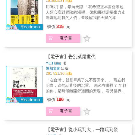
2018/05/31 出版
要。為此，原本只有高商學歷的他，選擇犧牲
書歸納了六大類的築夢專題，在青年立志篇，
的行業。 這是他人生第一階段的理財觀：肯做
當個平凡但快樂的人。做夢沒有一個標準，但
一些打工的機會，改為投入時間去念書，靠著
我們介紹了三位青年才俊，他們才二十幾歲，
用9根手指，攀向天際 「我希望這本書會喚起
肯拚就有收入。 漸漸地，他發現到，賺錢不能
重點是，每個夢都要對自己負責，畢竟人生就
邊上班邊研習，先念二專接著繼續唸二技，後
就走出自己的事業之路。創業有成篇，顧名思
人類心底對冒險的渴望， 激勵那些需要奮力走
只靠努力，同樣時間付出，有的人就是比其他
這一遭，不好好的去築夢踏實，就太對不起自
來也取得大學財經學位。 智偉在銀行服務十
義，介紹的是打造成功的企業，讓這些創業家
過滿地荊棘的人們，並喚醒我們天賦的本
人可以賺更多錢，也就是說賺錢必須要有效
己的人生了。 本書收集了來自不同領域的20位
年，主要就是邊賺錢（相對於其他行業這裡的
們現身說法，分享他們的心路歷程。職場轉換
能。」 湯米‧考德威爾── ▲ 美國傳奇攀岩家
率。這主要來自於他在銀行界服務時的觀察，
315
達人，他們擁有不同的夢。特別的是，他們用
Readmoo
特價
元
確賺錢比較有效率），還需要邊念書。另外很
篇，則可能更符合許多職涯人的心聲，在人生
▲ 史上自由攀登優勝美地酋長岩黎明之牆第一
比起大部分人上班下班的制式流程，智偉花了
各種正向的方法來實現他們的夢。 這20個人
重要的一點，在銀行這樣的環境，他不論要取
這條長長的跑道上，也許一個人要經歷過不同
人 ▲ 知名戶外品牌Patagonia攀岩大使 二〇一
更多用心去觀察及學習，也因此他有特別留意
中，有已經步入退休年齡，卻勇於開創事業第
電子書
得貸款融資或各種金融優惠，身為員工都比較
的轉換，才能真正找到自己的夢。志業格局
五年一月十四日，湯米&bull;考德威爾與攀岩夥
到，那些有辦法在銀行存入大筆金額的人，背
二春的不老鬥士，也有十幾歲就立志創業，如
有優勢。 就這樣，他在銀行服務到三十歲出
篇，引介的夢想，超越事業或者財富，而有著
伴凱文&bull;約格森（Kevin Jorgeson）率先完
後都有一套理財學問，那絕不是單純的朝九晚
今才二十幾歲就擁有自己事業的青年。這些夢
頭。然後他做了一個讓周邊親友跌破眼鏡的決
服務人群或其他淑世的職志。當然，也要包括
成許多人心目中最困難的攀岩任務：以十九天
五工作模式所可以賺到的。 這是他人生第二階
想家涵蓋著不同領域，主題從最傳統的工廠，
定。 人家說，在銀行上班等同捧著金飯碗，更
轉念再起篇，他們的人生雖經歷挫折也曾跌落
的時間，自由攀登垂直距離近三千呎的優勝美
【電子書】告別菜尾世代
段的理財觀：肯做肯拚很重要，但必須搭配聰
到最熱門的虛擬貨幣。包含企業家、創業家、
且像智偉這樣已經有十年資歷的資深行員，這
谷底，他們後來也找出自己新的人生路。最
地酋長岩「黎明之牆」。這項不可能任務，是
明理財。 也因此智偉從富人那邊學到，要先投
Y.C.Hung
著
實業家、勵志演說家，也包含軍人、老師、發
一生更是生計無虞。但智偉卻選擇在三十多歲
後，攀登巔峰篇，則介紹三位追求事業，帶來
考德威爾一生鞭策自己超越極限所帶來的勝利
資腦袋才能快速擴充口袋，而且學歷非常重
悅知文化
出版
明家、音樂家。他們有著完全不同的出身背
黃金時刻離職。因為他覺得時候到了。 這時候
新突破新境界的故事。 我們人人都有自己的夢
果實。 這本引人入勝的回憶錄，記錄一名害羞
2017/11/30 出版
要。為此，原本只有高商學歷的他，選擇犧牲
景，經歷過不同的築夢困境以及心路歷程。 本
已經進入人生理財的第三階段：他要開始賺取
想，每個夢想都有不同的模式。也許坊間介紹
男孩的成長史。考德威爾有一個擔任登山嚮導
一些打工的機會，改為投入時間去念書，靠著
「在台灣，就是畢業了先不要回來。」 現在我
書歸納了六大類的築夢專題，在青年立志篇，
收入「無上限」的財富， 而這是任何體制內服
了許多不同的大師及專業學者，教我們如何做
的狂熱父親，決心培養兒子不屈不撓的性格；
邊上班邊研習，先念二專接著繼續唸二技，後
明白，這句話背後的沉重。 未來在哪裡？ 年輕
我們介紹了三位青年才俊，他們才二十幾歲，
務得不到的。 但要做這樣的抉擇容易嗎？要放
夢追夢築夢，但這裡，我們則是透過來自實戰
靠著執著的精神，他成為青少年運動攀岩界的
來也取得大學財經學位。 智偉在銀行服務十
的你，是時候離開舒適圈的安逸， 看見世界，
就走出自己的事業之路。創業有成篇，顧名思
棄安穩的收入來源前，真的已經做出明確的評
領域第一線的現身說法，和各位讀者分享他們
頂尖好手。考德威爾熱愛冒險的天性，接著帶
年，主要就是邊賺錢（相對於其他行業這裡的
也被世界看見。 全球優秀人才正在國際間進行
義，介紹的是打造成功的企業，讓這些創業家
估了嗎？ 其實智偉的個性絕非衝動莽撞型，相
的築夢心聲，也分享寶貴的生命經驗。 這裡有
196
領他進入鮮為人知、令人目眩神迷的大岩壁自
Readmoo
特價
元
確賺錢比較有效率），還需要邊念書。另外很
前所未有的大規模流通，出走，不再是「台
們現身說法，分享他們的心路歷程。職場轉換
反地他非常謹慎，做事情一步一腳印，當他決
20篇真情告白、真心分享與真誠建言。 相信不
由攀登世界，在全球各地創下多個第一次記
重要的一點，在銀行這樣的環境，他不論要取
勞」這樣的狹獈看法，而是一種走進世界、培
篇，則可能更符合許多職涯人的心聲，在人生
定跳出上班族舒適圈，前提絕對是他已經做好
論你身處哪一個行業，都能在這裡找到對你有
錄。然而，考德威爾並非一帆風順之人。二十
電子書
得貸款融資或各種金融優惠，身為員工都比較
養大格局的人生選擇。 我們一起成長在沒有戰
這條長長的跑道上，也許一個人要經歷過不同
準備。
用的人生箴言或參考觀點。 生命是值得奮鬥、
歲出頭時，他和另外三名攀岩者在吉爾吉斯山
有優勢。 就這樣，他在銀行服務到三十歲出
亂的時代，從小衣食無缺，內心卻極度徬徨。
的轉換，才能真正找到自己的夢。志業格局
值得追求、值得用美夢來構築的無悔人生。 願
中被民兵綁架，淪為人質，歷經一段駭人的苦
頭。然後他做了一個讓周邊親友跌破眼鏡的決
資訊爆炸、科技快速變遷、文憑薄如一張紙、
篇，引介的夢想，超越事業或者財富，而有著
大家都找到自己的夢，並且真正去落實這個
難。不久，又碰上攀岩者最大的噩夢──在一場
定。 人家說，在銀行上班等同捧著金飯碗，更
22K低薪、年金快要破產的年代。如果為求安穩
服務人群或其他淑世的職志。當然，也要包括
【電子書】從小玩到大，一路玩到發
夢。 有夢最美，我知道你是有夢的人。 祝你們
意外中失去左手食指。後來，妻子也離開了
且像智偉這樣已經有十年資歷的資深行員，這
而不敢去世界闖蕩，還能成為自己想成為的人
轉念再起篇，他們的人生雖經歷挫折也曾跌落