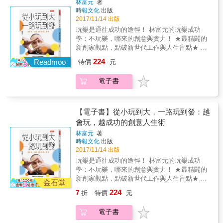
林富元
著
心想事成。
他。 考德威爾從一場又一場的考驗中站起來。
一生更是生計無虞。但智偉卻選擇在三十多歲
嗎？ 「台灣社會就像一盤豐盛的桌菜，到了我
谷底，他們後來也找出自己新的人生路。最
時報文化
出版
每多碰上一次挫折，就多一分堅定的意志。他
黃金時刻離職。因為他覺得時候到了。 這時候
們念高中大學時，桌上已剩菜尾，到了我們準
後，攀登巔峰篇，則介紹三位追求事業，帶來
2017/11/14 出版
把目光放在自由攀登酋長岩最大、最陡峭、最
已經進入人生理財的第三階段：他要開始賺取
備就業時，已經杯盤狼藉、吃乾抹盡。」──＜
新突破新境界的故事。 我們人人都有自己的夢
玩樂是通往成功的途徑！ 林富元的玩樂成功
光滑的岩壁──「黎明之牆」。他必須靠著幾公
收入「無上限」的財富， 而這是任何體制內服
像我這樣七年級的人＞‧蘇瑋璇 本書作者誠實記
想，每個夢想都有不同的模式。也許坊間介紹
學：不玩樂，哪來的創意與實力！ ★最精闢的
釐的皮膚接觸，攀爬僅十分硬幣寬的岩石邊
務得不到的。 但要做這樣的抉擇容易嗎？要放
錄了自己曾經如何在高中立定志向，卻在醫學
了許多不同的大師及專業學者，教我們如何做
新創家觀點，點破新世代工作與人生盲點★ ★
緣，記憶數千數萬個身體細部動作，並以無懈
棄安穩的收入來源前，真的已經做出明確的評
院畢業前夕對未來感到茫然，而決定奮力一
夢追夢築夢，但這裡，我們則是透過來自實戰
天使投資人創業家40年經歷的七堂痛快人生課
可擊的精確度執行。考德威爾耗費超過七年的
估了嗎？ 其實智偉的個性絕非衝動莽撞型，相
224
擊，尋找新方向。在對世界投遞出一封封履歷
Readmoo
領域第一線的現身說法，和各位讀者分享他們
特價
元
★ 誰在阻撓你痛快一生？等待，不會迎來「好
時間，熟悉在一片花崗岩海中攀登「黎明之
反地他非常謹慎，做事情一步一腳印，當他決
表之後，得到聯合國總部與哈佛大學的面試機
的築夢心聲，也分享寶貴的生命經驗。 這裡有
玩人生」 「現在」就是啟動理想工作與好玩人
牆」的路線。那段期間，他重新定義了攀岩運
定跳出上班族舒適圈，前提絕對是他已經做好
會，與夢寐以求的世界一流人才共事，以及跨
20篇真情告白、真心分享與真誠建言。 相信不
電子書
生的時刻 越好玩的，越有機會成功。 面對未來
動，再度找到愛侶，並升格為父親。 本書扣人
準備。
出舒適圈後所看過的、感受過的艱難。 希望每
論你身處哪一個行業，都能在這裡找到對你有
多元世界及自由市場， 只要你愈自主愈自由，
心弦，講述如何全心投入單一愛好，培養努力
個正在迷惘中的你，都可以在這些茫然與勇氣
用的人生箴言或參考觀點。 生命是值得奮鬥、
敢於選擇， 充分施展才華，勇敢投入，機會就
不懈的心態，迎接挑戰，擁抱未知。考德威爾
裡，重新找到人生的出口。
值得追求、值得用美夢來構築的無悔人生。 願
是你的！ 未來是個一切「重新接線平臺經濟的
的故事，喚醒人類天生對冒險的渴望，提醒我
【電子書】從小玩到大，一路玩到發：越
大家都找到自己的夢，並且真正去落實這個
世界」，新價值必須超越「從無到有」，經由
們每個人都具備不凡的潛能。 湯米‧考德威爾
會玩，越成功的創意人生術
夢。 有夢最美，我知道你是有夢的人。 祝你們
全方位平臺來顯現「使用者經驗的滿足」。特
──攀岩生涯的輝煌記錄 （資料來源：
林富元
著
心想事成。
別需求新世代具有垂直特殊才能與水平寬廣知
Patagonia官網） ● 史上自由攀登加州優勝美地
時報文化
出版
識的新鮮人。 所有你現在習以為常的日常事
國家公園酋長岩黎明之牆（Dawn Wall on El
2017/11/14 出版
情，每一樣都會被重新思考，每一樣都會被改
Capitan）第一人 ● 史上攀登巴塔哥尼亞查爾騰
玩樂是通往成功的途徑！ 林富元的玩樂成功
換以新的方式來呈現來執行。新應用會每天巨
山費茲Z型道（Fitz Traverse, Chalt&eacute;n
學：不玩樂，哪來的創意與實力！ ★最精闢的
量出現，未來是自由多元的市場，讓你自主自
Massif）第一人 ● 史上自由攀登加州優勝美地
新創家觀點，點破新世代工作與人生盲點★ ★
由選擇。有才華又勇敢投入，你就會有機會。
金石堂
國家公園酋長岩穆爾岩壁（Muir Wall）第一人
天使投資人創業家40年經歷的七堂痛快人生課
你選擇的玩，來自於持久的真誠熱情。事業的
● 史上自由攀登加州優勝美地國家公園酋長岩
224
7
折
特價
元
★ 誰在阻撓你痛快一生？等待，不會迎來「好
選擇，如果能夠順著「上天賜給你的特質與特
神奇蘑菇（Magic Mushroom，級數：VI
玩人生」 「現在」就是啟動理想工作與好玩人
殊才能」去淋漓盡致發揮，就能形成與他人的
5.14a）第一人 ● 史上自由攀登加州優勝美地國
電子書
生的時刻 越好玩的，越有機會成功。 面對未來
優勢區隔。具有「別無退路的決心」能長久堅
家公園酋長岩內角岩壁（Dihedral Wall，級