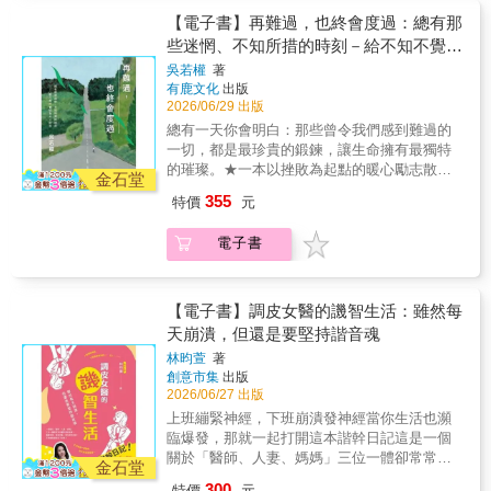
小事、「我」必須確保事情照自己的意思發
訂閱超人氣YouTuberRyucrew我是Ryucrew，
【電子書】再難過，也終會度過：總有那
展。這樣活著，會讓人變得很孤單、很緊繃，
我的空服員生活來到第10年。這本書介紹出
些迷惘、不知所措的時刻－給不知不覺成
而且有點乏味。如果不再執著於自己寫好的那
生、成長於日本大阪浪速區，操一口道地大阪
為大人的你
吳若權
著
套「現實版本」，我們就能活得更順應生命的
腔的我，如何成為外籍航空公司空服員的歷
有鹿文化
出版
律動。 ★★★★★感動推薦 周志建，山隱中的
程，以及航程中所遭遇的種種事件和文化衝
2026/06/29 出版
療癒師、故事療癒作家 許瑞云醫師，心能量管
擊。當然我也會分享我的生活，包括我是怎麼
總有一天你會明白：那些曾令我們感到難過的
理中心執行長 瓦基，「閱讀前哨站」站長 這些
遇到現在在加拿大同居生活的伴侶、加拿大的
一切，都是最珍貴的鍛鍊，讓生命擁有最獨特
年，我跟森林僧人比約恩的對話，沒停過。
日常、海外旅遊的祕技，以及因爲新冠疫情而
的璀璨。★一本以挫敗為起點的暖心勵志散
他，不說法，只說故事。他，不完美，卻很真
開始經營Youtube頻道等等。不管你是夢想成為
金石堂
文，全新增訂版★7大關鍵字，63篇隨筆，陪你
實。他，不是高高在上的得道高僧，卻徹底活
空服員、對移居海外生活感興趣、喜歡出國旅
355
特價
元
面對迷惘，突破重圍★加收3篇Bonus文章，完
出一個生命如何在滾滾紅塵的虛妄與痛苦中，
遊，還是對我這個新進素人Youtuber感到好
整陪伴你找到繼續前行的力量在AI時代，不論
解脫得道，讓自己更自由、更完整的「人」。
奇，都歡迎你來閱讀這本書。如同這本書的書
電子書
年齡，不分你我，這本書幫你突破重圍，一起
──周志建，山隱中的療癒師、故事療癒作家
名，我的職業是「空服員」（日文簡稱
找回，那個無可取代的自己。世界變得愈來愈
《張開的手》是一本在生命風暴來襲時，可以
「CA」），也就是客艙服務員的簡稱。過去男
快，我們知道得愈來愈多，卻不一定活得更篤
捧在手中的書。它沉靜又富有餘韻，引領人走
性空服員被稱為空少、女性空服員被稱為空
定。人際關係、職場競爭、感情變動，乃至疫
【電子書】調皮女醫的譏智生活：雖然每
向反思、安慰與當下的臨在感。比約恩的智慧
姐，但在消除男女不平等的世界潮流之下，空
情、政治動盪、AI浪潮……一切都讓我們感到
從不咄咄逼人，而是溫柔地分享人性的經驗、
天崩潰，但還是要堅持諧音魂
少、空姐這類冠有性別差異的詞語逐漸被淘
迷惘、焦慮，自我懷疑。真正能讓人安定的，
脆弱與幽默。 ──瑞典圖書館評論（BTJ）
汰，「空服員」一詞才逐漸成為主流。我現在
林昀萱
著
不是知道更多答案，而是願意一次又一次練
━━ 讀者感動好評 ━━ ★這是一本值得在人
所生活的北美地區大都還是稱呼「空服員」，
創意市集
出版
習，找到安頓自己、重新出發的力量。《再難
生不同階段反覆翻閱與沉思的智慧之書。它一
因此在文章中會統一使用「空服員」（只有部
2026/06/27 出版
過，也終會度過》是吳若權獻給大家一部關於
如炎炎夏日裡的一陣涼風，為心靈帶來清爽與
分標題會使用「CA」）。另外，有些航空公司
上班繃緊神經，下班崩潰發神經當你生活也瀕
自我追尋、成長的暖心之作。它不急著提供標
平靜。 ★這本書篇幅短小、輕鬆易讀，蘊含不
也會使用「客艙組員」這個稱呼，這邊就先讓
臨爆發，那就一起打開這本諧幹日記這是一個
準答案，而是回望生命永恆的渴望與困惑，並
說教且極其謙虛的大智慧。它帶給我很大的啟
大家知道一下這些行內話。大家準備好了嗎？
關於「醫師、人妻、媽媽」三位一體卻常常合
陪伴讀者重新理解生命中的彎路與創傷，學習
金石堂
發，讓我學會放下那些無關緊要的事。 ★閱讀
本班機即將起飛，飛行時間不長，祝您有個愉
體失敗的故事。「調皮女醫」是她給自己的稱
與脆弱共處，並在每一次倒下與奮起之間，找
300
這本書帶給我一份平靜。非常適合在睡前熄燈
特價
元