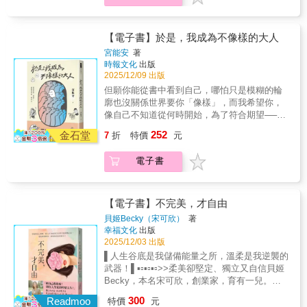
的日常。因生子育兒中斷職涯10年，當時的我
失去自己，是學會帶著自己前行．我們總以
妳，每個妳我都喜歡。 ★不用努力讓我喜歡
認為做出了最好的選擇；然而，全心投入家庭
為，長大就該有個「樣子」。懂事、努力、不
妳，我不是喜歡努力的人，我喜歡我喜歡的
的那段經歷，竟成了履歷上的「工斷期」，復
添麻煩；追求一份體面的工作、過著看起來穩
人。
【電子書】於是，我成為不像樣的大人
出之路遙遙無期。還好，路是人走出來的，就
定的人生；把情緒藏起來，把自己塞進別人期
宮能安
著
算是從光鮮亮麗的大企業轉戰小吃店，一樣是
待的框架，努力成為「像樣的大人」。但，這
時報文化
出版
值得學習的寶貴經歷，一樣也要盡己所能，讓
種「樣子」，真的是自己想要的嗎？本書作者
2025/12/09 出版
人留下美好的回憶。廚房裡一如往常煮著辣炒
宮能安真切地分享自己在成為「像樣大人」的
但願你能從書中看到自己，哪怕只是模糊的輪
年糕，剛捲好的紫菜飯捲也飄出陣陣芝麻油
路上，所面對的疑惑、卡關、掙扎與各種生活
廓也沒關係世界要你「像樣」，而我希望你，
香，販售「心靈食物」的溫馨小吃店，今天也
反思。希望透過文字，陪伴你：對自己的卡
像自己不知道從何時開始，為了符合期望──我
開張了！今天，你想怎樣填寫自己的人生食譜
住，多一點理解； 對他人的笨拙，多一點寬
們走進別人的標準，為了追求成功──但是成功
呢？「工斷女」的大逆襲！＼一開始不是我的
252
容；對那些習以為常的標準，多一點質問。慢
金石堂
7
折
特價
元
究竟如何定義，為了顯得懂事──卻發現大人不
路，走著走著，終會找到自己的路。／【感動
慢地在「長大」與「做自己」之間找到平衡。
見得懂自己，為了成為像樣的大人，我們似乎
分享】「江南站小吃店裡，一盤盤小吃，是生
書中的一些思考關於世代差異│與其說一代不如
電子書
離理想中的自己，越來越遠……．長大，不是
活的縮影；一段段故事，是人生的百味。」──
一代，其實是一代不同於一代。 關於贏在起跑
失去自己，是學會帶著自己前行．我們總以
李家雯（海蒂）諮商心理師「作者大學畢業後
點│我們只歌頌開花的樹，卻忘了土壤不一樣。
為，長大就該有個「樣子」。懂事、努力、不
曾在本土大企業及外商公司工作，但因生育及
關於刺蝟般的我們│刺，不是為了攻擊別人，而
添麻煩；追求一份體面的工作、過著看起來穩
育兒中斷職涯十年，從企業職場轉身，偶然間
【電子書】不完美，才自由
是為了保護自己不被貼上標籤。關於真相│每一
定的人生；把情緒藏起來，把自己塞進別人期
進入了江南小吃店的賽道，每天和形色人等打
貝姬Becky（宋可欣）
著
次我們以為「看懂了」，其實只是看到一件事
待的框架，努力成為「像樣的大人」。但，這
交道，以真誠服務與細膩觀察，寫下與客人間
幸福文化
出版
情「足以讓我們生氣」的部分。關於夢想│許多
種「樣子」，真的是自己想要的嗎？本書作者
的溫暖互動。每道料理都藏著故事，每份服務
2025/12/03 出版
我們以為天生注定的夢想，其實來自於偶然的
宮能安真切地分享自己在成為「像樣大人」的
都是蘊藏哲思，讓讀者暖胃暖心，一同品味人
▌人生谷底是我儲備能量之所，溫柔是我逆襲的
探索與嘗試，在日常生活的點滴中慢慢浮現。
路上，所面對的疑惑、卡關、掙扎與各種生活
生。」──林佳樺作家【廣大讀者暖心推薦】
武器！▌▪️▫️▪️▫️▪️▫️>>柔美卻堅定、獨立又自信貝姬
本書特色寫給成長路上迷路過、掙扎過、懷疑
反思。希望透過文字，陪伴你：對自己的卡
★ 這是許多讀者都能產生共鳴的人生故事。★
Becky，本名宋可欣，創業家，育有一兒。長
過的你──‧有溫度又犀利的生活故事，帶領讀者
住，多一點理解； 對他人的笨拙，多一點寬
帶有小說色彩的真實故事，既貼切又有趣。★
年深耕品牌行銷領域，對寢具、家飾與香氛皆
進入與自我、世代的對話。為被誤解的年輕心
300
容；對那些習以為常的標準，多一點質問。慢
Readmoo
每次去江南車站附近，我一定會去這家小吃
特價
元
有專業研究與實踐，更對美感有獨特且敏銳的
靈發聲，也試圖體會不同世代的差異。‧ 每個人