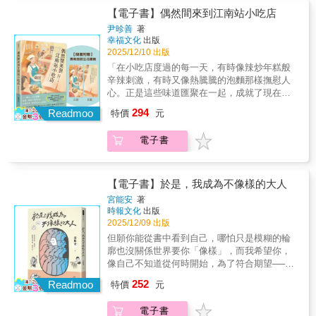
本就沒有標準答案，它是非常抽象的東西。妳
今古巴重量級且身價最高的藝術家托馬斯．桑
事：白馬王子、灰姑娘、幸福快樂的結局。但
【電子書】偶然間來到江南站小吃店
問100個人，會有100種不同的答案。」 但也
切斯所繪。畫面中兩個人在周遭高大樹木包圍
隨著時間流動，人生裡的愛慢慢變得不再單
尹昣善
著
許，在某一頁、某一句話、某一個瞬間，妳會
下，靜靜坐在湖邊對望，彷彿也在提醒靜心抄
一。長大後才明白，愛不是拯救，也不是永遠
幸福文化
出版
突然明白&mdash;&mdash;原來，那就是屬於
寫的本意──你落在紙上的每一筆，其實都是觀
一帆風順，而是即使經歷爭吵、眼淚與傷心，
2025/12/10 出版
妳的剛剛好。 【讓你暖小句子】 ★不要總對自
照，既是照見他者，也是照見自己。如果你曾
仍願意在冷靜之後走回彼此身邊，一起吃一頓
「在小吃店度過的每一天，有時像辣炒年糕般
己吹毛求疵，妳完成的、妳決定的，都是當下
被比約恩的人生故事啟發，透過這本書的書
飯、分享生活的片刻。 書中轉化了「大地」與
辛辣刺激，有時又像熱騰騰的泡麵那樣撫慰人
最好的。 ★妳心瘀的時候一定要跟我說，無論
寫，願你把智慧落實於日常中，並進一步觸發
「女性」的意涵，書名中的妳，代表女性、也
心。正是這些味道匯聚在一起，成就了現在的
事情是大是小，我跟妳，我們一起好好把心裡
更多深具洞察力與慈悲的智慧，讓智慧生生不
代表愛，那是一種滋養、守護、溫柔而堅韌的
我。」***韓國版《深夜食堂》《朝鮮日報》、
的烏雲掃一掃。 ★長大是一個人的事，妳會看
息與扎根，長成在人生風雨中依然屹立不搖的
294
力量。透過文字與圖像，將這份細膩的情感，
Readmoo
特價
元
《東亞日報》感動報導韓國網路書店
見很多人，遇見很多事，如果幸運的話，妳會
大樹，進而改變自己一輩子，通往永恆的幸
轉化為一頁頁靜靜陪伴與愛的畫面。 這不是一
Yes24.com 9.6顆星好評【隨書附贈】勇敢面對
遇見一個走到彼此心裡的人。 ★在妳面前我忙
福。
本要定義「愛應該是什麼」的書。 源元說：
電子書
生活書籤「一開始他會說：『請給我兩份辣味
著譁眾取寵，我根本寡不敵眾，每個我都喜歡
「我更希望，讀者在翻閱的同時，能想起自己
魚板紫菜飯捲。』但時間久了，就變成：『兩
妳，每個妳我都喜歡。 ★不用努力讓我喜歡
的故事、某個人、某個時刻。因為『剛剛好』
份』。現在更是進化成，當這位客人來到櫃檯
妳，我不是喜歡努力的人，我喜歡我喜歡的
本就沒有標準答案，它是非常抽象的東西。妳
前，我會先開口說：『今天也是兩份嗎？』然
人。
【電子書】於是，我成為不像樣的大人
問100個人，會有100種不同的答案。」 但也
後用手指比出『V』的手勢。」──〈謝謝你，
宮能安
著
許，在某一頁、某一句話、某一個瞬間，妳會
今天也再次光臨〉「即使是用牙籤叉著吃的這
時報文化
出版
突然明白&mdash;&mdash;原來，那就是屬於
種小事，也可以哈哈大笑。如果制服不小心被
2025/12/09 出版
妳的剛剛好。 【讓你暖小句子】 ★不要總對自
辣炒年糕的醬汁沾到了，我們還會互相指著對
但願你能從書中看到自己，哪怕只是模糊的輪
己吹毛求疵，妳完成的、妳決定的，都是當下
方咯咯笑不停。『你是麥年糕派，還是米年糕
廓也沒關係世界要你「像樣」，而我希望你，
最好的。 ★妳心瘀的時候一定要跟我說，無論
派？』我們總是為這種事鬥嘴。」──〈承載美
像自己不知道從何時開始，為了符合期望──我
事情是大是小，我跟妳，我們一起好好把心裡
好時光的辣炒年糕〉「一份辣炒年糕不放年
們走進別人的標準，為了追求成功──但是成功
的烏雲掃一掃。 ★長大是一個人的事，妳會看
252
糕」「我不要套餐附贈的飲料，那你退錢給
Readmoo
特價
元
究竟如何定義，為了顯得懂事──卻發現大人不
見很多人，遇見很多事，如果幸運的話，妳會
我」「招待一點麻油蕎麥麵吧，我會寫好評」
見得懂自己，為了成為像樣的大人，我們似乎
遇見一個走到彼此心裡的人。 ★在妳面前我忙
「……」和形形色色的人打交道，正是小吃店
電子書
離理想中的自己，越來越遠……．長大，不是
著譁眾取寵，我根本寡不敵眾，每個我都喜歡