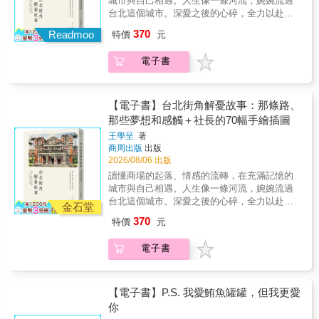
城市與自己相遇。人生像一條河流，婉婉流過
實困境中活出身心自由。 在思緒紛亂、自我懷
台北這個城市。深愛之後的心碎，全力以赴之
疑啃噬內心、需要有人提醒生命依然美好的時
後的命運，所有理性和感性的過程，在每一段
370
刻， 為你張開溫柔的雙翼。
Readmoo
特價
元
流域，傾洩而出。即使青春不再，景緻依舊。
※※※※※※※※※※※※※※※※※※※※※※※ 結
台北依然以她萬種風情，無限溫柔，對待你我
束17年森林僧人生活後，比約恩．納提科．林
電子書
的日昇日落。讓我們對台北這座城市致謝。本
德布勞進入個人主義當道、人人都在談論表
書是王學呈社長對台北這座城市的深情告白，
現、控管、競爭、看重金錢的世界，經歷身心
也是他飽覽人生、歷經職場洗禮後的心境隨
痛苦的他深刻體會到，我們總以為要「用力」
筆。全書收錄70幅社長親手繪製的水彩圖與素
【電子書】台北街角解憂故事：那條路、
才能過好生活，但其實關鍵反而在「鬆手」。
描手稿──從中正區的南門市場、汀洲街、萬華
那些夢想和感觸＋社長的70幅手繪插圖
＼ 張開的手 ／ ➤是可以任由念頭來來去去，鬆
區的西門紅樓，到大同區的霞海城隍廟──他用
開最難放下的執念 ➤是找到內心那個能安於沒
王學呈
著
畫筆定格城市的萬種風情，並用真摯直白的語
商周出版
出版
有解答的部分 ➤是全心去順應不可避免的事 ➤
言，道破人生況味與處世哲學。王社長以極具
2026/08/06 出版
是不強求「事情應該照自己想的發展」 ➤是再
個人風格的視角，拆解職場與人際的真實潛規
也不必一直要求自己「成為快樂的人」 當你不
讀懂商場的起落、情感的流轉，在充滿記憶的
則：．職場的優雅復仇：和前東家不歡而散，
再用力握緊，那雙原本僵硬的拳頭才會化為承
城市與自己相遇。人生像一條河流，婉婉流過
別急著在商場殺價或對簿公堂。把工作做好、
接你的溫柔雙翼，帶你安然經歷人生風暴。 張
台北這個城市。深愛之後的心碎，全力以赴之
維持健康快樂，讓時間幫你淘汰對手，天道自
金石堂
開的手，正是比約恩活著的方式。尤其在面對
後的命運，所有理性和感性的過程，在每一段
會展現因果。．本業才是你的本命：專注本
370
特價
元
漸凍症這場讓他生命進入倒數的風暴時，能不
流域，傾洩而出。即使青春不再，景緻依舊。
業，才有下一站。別盲目追尋虛幻的社交和知
糾結於「這真不公平」、「為什麼是我」這類
台北依然以她萬種風情，無限溫柔，對待你我
名度，努力成為本業前5%的高手，才是致富正
電子書
的問題，甚至以日漸失控的身體，在瑞典26個
的日昇日落。讓我們對台北這座城市致謝。本
途。．八分滿哲學：凡事必須游刃有餘，八分
城市，完成40場座無虛席的「通往自由之鑰」
書是王學呈社長對台北這座城市的深情告白，
滿才安全。倒茶如此，經營事業亦然。不求全
演講，帶給上萬人感動與啟發。 從比約恩生前
也是他飽覽人生、歷經職場洗禮後的心境隨
滿、保留容錯空間，有餘裕才能持盈保泰，永
交託的文字、影音素材中，《我可能錯了》的
筆。全書收錄70幅社長親手繪製的水彩圖與素
【電子書】P.S. 我愛鮪魚罐罐，但我更愛
遠不敗。．現代關係的「無害原則」：作者洞
共同作者卡洛琳．班克勒整理出本書，為他的
描手稿──從中正區的南門市場、汀洲街、萬華
你
察現代關係最舒適的狀態是「三低」（低姿
人生旅程與洞見提供了更全方位的視角。書中
區的西門紅樓，到大同區的霞海城隍廟──他用