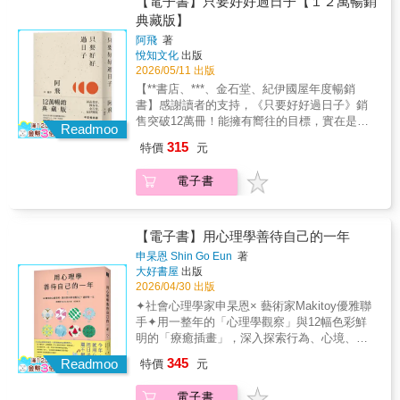
【電子書】只要好好過日子【１２萬暢銷
頂尖運動員的心理技能可以是我們的借鏡與支
處境時，該如何增強心底的力量打桌球的小林
典藏版】
柱。中年人生大轉彎，放下出版社社長身分與
同學 同聲推薦季力康（臺師大體育與運動科學
事業，跑去美國念運動管理，回台後又攻讀心
阿飛
著
系特聘教授）專業審定洪聰敏（臺師大體育與
理學群博士班的黃俊隆，同時也是有近二十年
悅知文化
出版
運動科學系特聘教授）、黃哲斌（《天下雜
經歷的棒球投手。本書從他在美、台兩地所學
2026/05/11 出版
誌》編輯顧問） 專文推薦張育愷（臺師大體育
與所見出發，以運動心理學觀點解析人生競技
【**書店、***、金石堂、紀伊國屋年度暢銷
與運動科學系特聘教授兼系主任）、吳昭容
場上會遇到的各種風浪，結合世界頂尖運動員
書】感謝讀者的支持，《只要好好過日子》銷
（臺師大教育心理與輔導學系教授）張仁和
如大谷翔平、費德勒、納達爾、陳傑憲、戴資
售突破12萬冊！能擁有嚮往的目標，實在是太
（中研院民族所副研究員、台大心理系合聘副
Readmoo
穎⋯⋯等真實賽場故事為例，導引出其中重要
好了書封設計特地加入年華的星光，象徵人生
教授）聯合推薦球場，不只讓我們隨著輸贏沮
315
特價
元
的人生心法，幫助我們順境時懂得自持，逆境
的吉光片羽也是努力生活的印記✦ ✧✦ ✧寫在
喪或狂歡，球場更像是濃縮版的人生。球員如
時能找回自己的力量。【推薦語】◎這本書是
紛擾變動的環境，尋求安定己心，是唯一的救
何鍛鍊，如何燦爛，如何從低谷中爬起，甚至
電子書
以深入淺出的方式，融合作者自身的經驗以及
贖。以『成長、與人之間、愛情、人生、夢
跳完最後一舞，這歷程更是一本絕佳的人生通
專業知識，不僅帶領大家進入運動心理學理論
想、轉變』為題，那些難解的困難，需要誠實
鑑。從中，我們被激勵，被震撼，被感動，被
及應用領域，並且能夠活用這些心理技能來面
的心、跳脫既定的觀點，就能有所改
啟發，當自己的生命來到相似的境遇時，這些
對生活中的各種難題挑戰，讓人生的道路走得
變。⸜♡⸝往後的日子，或許依然前景未明，還
【電子書】用心理學善待自己的一年
頂尖運動員的心理技能可以是我們的借鏡與支
更加寬廣自在。――季力康（臺灣師範大學體
會面對不同的關卡，當然也少不了糟糕的時
柱。中年人生大轉彎，放下出版社社長身分與
申杲恩 Shin Go Eun
著
育與運動科學系特聘教授）◎競技運動不僅是
刻。正因為日子不好過，我們更該好好過。──
大好書屋
出版
事業，跑去美國念運動管理，回台後又攻讀心
一種體能與技術的競逐，更是一座高度擬真的
阿飛⸜♡⸝♪ 別小看初級大人對美好生活的嚮往
2026/04/30 出版
理學群博士班的黃俊隆，同時也是有近二十年
「人生挑戰模擬器」……在不斷突破技術與體
努力試錯、努力重來，都是為了感受每一天的
經歷的棒球投手。本書從他在美、台兩地所學
✦社會心理學家申杲恩× 藝術家Makitoy優雅聯
能極限的過程中，運動員同時也在持續鍛鍊與
不同追求幸福與夢想固然辛苦，勇敢如你還是
與所見出發，以運動心理學觀點解析人生競技
手✦用一整年的「心理學觀察」與12幅色彩鮮
精進其心理技能，而這些能力，最終將成為支
這樣一路走來了。放心，一切都會沒事的！即
場上會遇到的各種風浪，結合世界頂尖運動員
明的「療癒插畫」，深入探索行為、心境、意
撐其一生發展的重要基石。――洪聰敏（臺灣
使日子再灰白、黯淡，也要時時提醒自己，永
如大谷翔平、費德勒、納達爾、陳傑憲、戴資
念與季節相關的起伏變化，邀你凝視「當
師範大學體育與運動科學系特聘教授兼樂活
345
遠都要點一盞暖光，插上一朵鮮花，微小改
Readmoo
特價
元
穎⋯⋯等真實賽場故事為例，導引出其中重要
下」，感受如野花般鋪滿日常的幸福，度過美
EMBA執行長）◎書中每篇文章，精巧揉合了
變，也能泛起美好的漣漪。重啟一段嶄新的開
的人生心法，幫助我們順境時懂得自持，逆境
好且充滿能量的12個月！▎12個月的微妙心
運動科學、心理研究與勵志文體，但驅動這些
始，往往需要時間醞釀，不如享受當下寂靜，
電子書