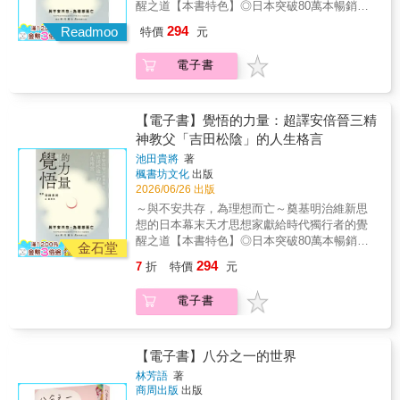
醒之道【本書特色】◎日本突破80萬本暢銷
不再覺得委屈。你的眼界將會更開闊，愛情的
班調皮下班也調皮的皮膚科女醫，診間裡發生
書，榮獲2025年商業書年度暢銷書第4名（日販
層次也會跟著提升到更幸福的境界。專業／準
294
的各種荒誕趣聞、醫師Online路上的光怪陸離
Readmoo
特價
元
調查）！◎首相「伊藤博文」、倒幕運動領袖
備好，就讓自己的光芒被看見●用九次的低調，
經驗，這些醫療奇事、家庭內亂、育兒崩潰日
「高杉晉作」、陸軍之父「山縣有朋」等改變
換一次的閃耀。而這一次的閃耀，必須綻放在
記，組合成了這本充滿生活智慧的隨筆集。
電子書
日本命運關鍵人物的啟蒙者超譯經典。◎職業
關鍵時刻，也就是你的付出，可以為別人做出
************◆──願每一個生命中的傷口，都能
格鬥家「YA-MAN」、足球國手「旗手怜
重要的貢獻。自律／學習管理自己，主控人生●
化作歡笑一朵。──◆別再羨慕為什麼別人的人
央」、知名藝人「龜梨和也」等各界人士推薦
把時間用在哪裡，你的人生就在那裡。你是如
生比較好玩，當你也學會將震驚化為走鐘（台
介紹！面臨西方列強的強勢衝擊，日本進入嚴
【電子書】覺悟的力量：超譯安倍晉三精
何使用時間的，養成習慣之後，就會變成那樣
語），所有平凡不過的日常點滴都是一種養
密的鎖國時期。當多數人陷入恐懼與無力之
神教父「吉田松陰」的人生格言
的人，形塑出屬於自己的獨特風格。未來／謹
分。★警告：本書有滿滿諧音梗，請勿當做國
際，年僅25歲的吉田松陰卻選擇做出震撼時代
慎看待當下自己的每一個起心動念●人生無法完
文課本練中文！ ★醫界、網紅們笑到流淚推薦
池田貴將
著
的決定──偷渡登上黑船，只為向敵人學習。他
全按照規劃前行，但可以決定在何處轉彎。從
楓書坊文化
出版
吳介山｜臺灣皮膚科醫學會理事林政賢｜林政
明白，光靠敵意無法拯救國家，唯有理解與學
2026/06/26 出版
偏離航道的紀錄，留下曾經認真取捨的心情，
賢皮膚科診所院長綠君麻麻｜作家、閱讀推廣
習、實際付出行動，才能真正改變未來。之後
這比是否達到原訂的目標更重要。
人馬卡人妻｜知名網紅聞氫哥｜圖文作家
～與不安共存，為理想而亡～奠基明治維新思
更是開設了一所小型私塾「松下村塾」，培育
想的日本幕末天才思想家獻給時代獨行者的覺
出伊藤博文、高杉晉作等足以影響往後日本走
醒之道【本書特色】◎日本突破80萬本暢銷
向的人才。本書以吉田松陰的思想為核心，將
金石堂
書，榮獲2025年商業書年度暢銷書第4名（日販
這位目光深遠、以滿腔熱血奔走於幕末的天才
294
7
折
特價
元
調查）！◎首相「伊藤博文」、倒幕運動領袖
思想家所留下的話語，轉化為現代人也能輕鬆
「高杉晉作」、陸軍之父「山縣有朋」等改變
理解的176則精煉格言，從「心、士、志、知、
電子書
日本命運關鍵人物的啟蒙者超譯經典。◎職業
友、死」六大面向層層剖析，深入足以影響整
格鬥家「YA-MAN」、足球國手「旗手怜
個世代的關鍵理念，啟發讀者掌握改變未來的
央」、知名藝人「龜梨和也」等各界人士推薦
生命力量。當你遭遇困難、當你快要失去自
介紹！面臨西方列強的強勢衝擊，日本進入嚴
【電子書】八分之一的世界
信、當你快被壓力擊垮之時，這本書將帶給你
密的鎖國時期。當多數人陷入恐懼與無力之
突破現狀的勇氣。真正能改變未來的，從來不
林芳語
著
際，年僅25歲的吉田松陰卻選擇做出震撼時代
商周出版
出版
是條件，而是「行動」──▌編譯者推薦日本史