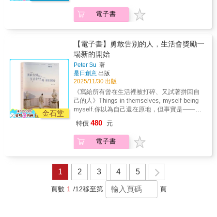
慢地在「長大」與「做自己」之間找到平衡。
店，嚐嚐陳年泡菜鮪魚紫菜飯捲。我可以向作
見解。在這本書中，她希望呈現的不只是創業
都有自己的「人生出廠設定」，即使我們無法
書中的一些思考關於世代差異│與其說一代不如
者索取簽名嗎？★ 作者描繪日常生活中的微小
電子書
者的堅韌與專業，更是一種「柔美卻堅定、獨
全然體會，也可以學習尊重、理解。‧重新註釋
一代，其實是一代不同於一代。 關於贏在起跑
經歷，如同溫柔的海浪那般，向讀者傳達同
立又自信」的生活姿態。透過她的文字，讀者
成長路上被預設的「你應該／你不該」，成為
點│我們只歌頌開花的樹，卻忘了土壤不一樣。
情、安慰和勇氣，這讓我感到溫暖，也讓我微
能看見她如何在挑戰中保持優雅，如何在逆境
一個更理解自己，也能更溫柔看待別人的人。
關於刺蝟般的我們│刺，不是為了攻擊別人，而
笑。★ 這本書會讓你回顧忙碌生活中錯過的和
裡找到力量，也能汲取她那份不畏困境、勇於
【電子書】勇敢告別的人，生活會獎勵一
是為了保護自己不被貼上標籤。關於真相│每一
認為理所當然的事情。這是一本適合在疲憊而
突破的精神。這本書不僅是她人生故事的分
場新的開始
次我們以為「看懂了」，其實只是看到一件事
艱難的一天裡閱讀的書，尤其是當你需要一個
享，更是一份獻給每位正在追尋自我價值與內
情「足以讓我們生氣」的部分。關於夢想│許多
Peter Su
著
新的視角來看待生活時。★ 與其說是極其濃烈
在力量讀者的靈感與啟發。∇不完美，是種自由
是日創意
出版
我們以為天生注定的夢想，其實來自於偶然的
或深刻的事物，不如說是大家一起享用、一起
 跨出去：不讓焦慮設限，從小步開始，立刻
2025/11/30 出版
探索與嘗試，在日常生活的點滴中慢慢浮現。
回憶的小吃；與其說是令人驚嘆的菜餚，不如
去做才能突破。 翻盤契機：學會自我和解、
本書特色寫給成長路上迷路過、掙扎過、懷疑
《寫給所有曾在生活裡被打碎、又試著拼回自
說是美味、享受、療癒的小吃。我覺得這本書
接受不完美，才能汲取力量成長。 創造好
過的你──‧有溫度又犀利的生活故事，帶領讀者
己的人》Things in themselves, myself being
的魅力就在於會讓你開懷大笑，並且在笑中成
運：整理空間，用心照顧生活細節，自然吸引
進入與自我、世代的對話。為被誤解的年輕心
myself.你以為自己還在原地，但事實是——你
長。
好運。∇在壓力中，找到與自己和解的智慧
金石堂
靈發聲，也試圖體會不同世代的差異。‧ 每個人
已經走了很遠很遠。每一個你醒來、選擇繼續
Set boundary：為自己設下界線，與過去劃清
480
特價
元
都有自己的「人生出廠設定」，即使我們無法
的早晨，那就是一種前進，那就是在痊癒。即
分野。 自然入眠：找回生活節奏、減壓、建
全然體會，也可以學習尊重、理解。‧重新註釋
使當時你並不覺得自己有多堅強。 沒有任何地
立安心心境。 與自己和解：接納過去，才能
電子書
成長路上被預設的「你應該／你不該」，成為
方比昨天還要遙遠，你穿過了那場崩潰、失望
獲得真正自由。∇在關係中，學會用真心與人品
一個更理解自己，也能更溫柔看待別人的人。
和以為過不去的夜晚，你來到這裡了，而這
相處 放下糾結：主動靠近家人，透過小行動
裡，就已經很好了。“每個人都由無數片段拼湊
累積信任，迎來好運。 愛出者愛返：即使忙
而成，愛情、傷口、遺憾、笑聲，缺一不可。
1
2
3
4
5
碌也重視親子互動，無私的愛會自然回到自己
不是完美才值得記住，而是拼湊本身，就是一
身上。 獨立：女性從掌握經濟自主開始，學
種愛的方式。”這是一本給自己的成長之書練習
頁數
1
/12
移至第
頁
會為自己做決定，才能主導人生。∇在快節奏
做一個不完美的人「因為癒合不是為了把自
裡，學會慢下來，珍惜當下 儀式感：用一杯
己，恢復成毫無裂痕。」我們心中都住著一個
咖啡練習「慢」。 慢旅行：與空間、光線、
內在小孩，他哭過了好幾次，卻沒被聽見。過
花草共處，找到生活節奏。 相信的力量：充