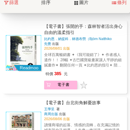
篩選
排序
圖片
條列
【電子書】張開的手：森林智者活出身心
自由的溫柔指引
比約恩．納提科．林德布勞（Björn Natthiko
Lindeblad）、卡洛琳．班克勒（Caroline
先覺
出版
Bankler）
著
2026/08/01 出版
全球百萬暢銷書 ✦《我可能錯了》✦ 作者感人
遺作！！ 28幅 ✦古巴國寶級畫家讓人平靜的細
膩畫作✦ 翻開任何一頁 ✦比約恩的指引✦ 陪伴
Readmoo
你面對一無所知、不確定感， 找到安住身心的
385
特價
元
出口 特別收錄 ✦冥想的邀請✦ 跟著比約恩給自
己一個療癒與充電的空間 2025 ✦入圍瑞典
電子書
Adlibris書店大獎✦ 最佳非文學書籍 ━━━━․
━━━━ ▍這份禮物寄託著比約恩的信任，讓
我代為保管他的智慧與訊息， 也乘載著
一份期盼，希望讓他的話語繼續飛翔，傳達給
【電子書】台北街角解憂故事
更多人。 ▍ ──卡洛琳．班克勒 ━━━━․
王學呈
著
━━━━
商周出版
出版
※※※※※※※※※※※※※※※※※※※※※※※ 這
2026/08/06 出版
是隱居山林的經濟學家離世前，特別交託的一
讀懂商場的起落、情感的流轉，在充滿記憶的
份禮物， 他用生命最後的旅程示範：如何在現