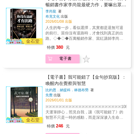
對於親情，不要以為持續努力，總有一天就能
◇◆◇◆寫給所有迷茫中的你。◇◆◇◆如果
足三十公尺才抓住一根藤蔓。你無比絕望地大
暢銷書作家李尚龍最硬力作，要嘛出眾，
獲得該有的溫暖，但有些東西是永遠等不到
你總是在努力和懶惰之間掙扎，迷茫和焦慮之
喊：「救命啊，上面有人嗎？」這時候，你聽
要嘛出局，寫個每一個想突破，不願將就
的。■ 哭是最好的慰藉────如果不知道痛苦何
李尚龍
著
中徘徊，這本書正是為你而寫！它不是空洞勵
到一個聲音：「我是上帝，你放手吧，放手就
布克文化
出版
時可以遠離，那就哭吧。只要搞懂這個世界不
的你。15個行動法則，活出無限可能！
志的雞湯，也不是高高在上的大道理；它是系
得救了。」你會放手嗎？還是繼續喊救命？2.
2026/01/08 出版
會陪你一起落淚，天還是藍的，樹依然鮮綠。
統的成長方法、行動的具體策略，是真正讓一
在你的葬禮上，你最希望聽到朋友們議論你什
▊ 睽違三年，以人生前輩之姿給予最誠懇的建
人生的每一步，看似選擇，其實都是退無可退
個人突破困局、走出迷茫的實用指南。
麼？*本書為改版書，原書名《裝睡的人叫不
議有時到了這個年紀，要的不是解法，而是抒
的前行。當你沒有退路時，才會找到真正的出
◇◆◇◆本書特色──✔ 打破迷茫困局這不是
醒，再不清醒窮死你》
發，艾莉整理了自己的過往、歷經他人的故
路。◇◆◇◆百萬暢銷作家、當紅講師李尚
「努力就會有結果」的簡單雞湯，而是一步一
金石堂
事，想要將這個階段難以對他人傾訴的事情，
龍，最具代表性的成長力作！本書集結作者十
步教你掌握人生方向與自我精進的方法。從如
380
特價
元
以同理之心陪伴每個正在面臨難關的你。放
多年教學與職涯輔導經驗，從時間管理、溝通
何利用碎片化時間到建立核心競爭力，本書給
棄，是改變的選項之一；成功，也沒有唯一的
技巧、跨界學習、自律心法，到認知升級、職
出真正可行的行動策略。 ***✔ 重塑自我 × 提
電子書
樣板，只要不停止相信自己，每個當下都是最
場定位、人際經營，全方位解答年輕世代在學
升認知效率面對資訊爆炸的時代，注意力是新
好的起點。絕望，總是突如其來地長出希望，
習、工作與人生中的迷茫與痛點。本書要告訴
資本。作者教你如何訓練注意力、搭建系統化
老天爺的算計永遠超乎我們的以為，未知的發
你：不要再拖延、不必再焦慮，只要從這一刻
學習架構，不只是學好一門外語，而是打造持
生才能讓人如此欣喜，生命中的遇見，都是天
起，願意前行，就能活出屬於自己的版本。
【電子書】我可能錯了【金句抄寫版】：
續進步的自我。 ***✔ 提升EQ × 社交高手實
地間的處心積慮……【書封設計花絮】■ 用
◇◆◇◆寫給所有迷茫中的你。◇◆◇◆如果
喚醒內在覺察與智慧
作技巧成為讓人舒服的人，比一堆條件更有價
意：由知名書封設計師Dinner Illustration所繪
你總是在努力和懶惰之間掙扎，迷茫和焦慮之
值。懂得與異性、父母、同事溝通、建立人
比約恩．納提科．林德布勞
著
製，女孩的仰頭、輕飄髮絲，代表著對於自己
中徘徊，這本書正是為你而寫！它不是空洞勵
脈，才能在複雜的人際關係中立於不敗。 **書
先覺
出版
的肯定，是一定要喜歡自己的堅決，不論面對
志的雞湯，也不是高高在上的大道理；它是系
店✔ 自律 × 真正的自由自律不是約束，而是
2026/01/01 出版
什麼難題，都能昂首闊步。而銀杏葉的黃，則
統的成長方法、行動的具體策略，是真正讓一
能讓你擁有更多選擇權的途徑。放棄拖延、拒
※※※※※※※※※※※※※※※※※※※※※※※108
是對未來依舊抱持著希望的黃光，因為女孩而
個人突破困局、走出迷茫的實用指南。
絕耍廢，是通往更好人生的必經之
天運筆靜心，照見自我，讓《我可能錯了》的
更加閃爍。■ 加工：特地在銀杏葉上珍珠箔，
◇◆◇◆本書特色──✔ 打破迷茫困局這不是
道。 ◇◆◇◆為什麼一翻開這本書，你就停不
智慧不只是一時的感動，而是深深滲入生命的
圓潤的珍珠光澤，閃閃發亮。這次挑戰捨棄書
「努力就會有結果」的簡單雞湯，而是一步一
金石堂
下來？你以為人生有無限選擇，結果卻因為退
領悟。
腰，讓讀者可以直面書封插畫所帶來的溫暖，
步教你掌握人生方向與自我精進的方法。從如
246
特價
元
路太多而停滯不前。你每天忙忙碌碌，卻不知
※※※※※※※※※※※※※※※※※※※※※※
雖然不知未來如何，但一定會更好的。
何利用碎片化時間到建立核心競爭力，本書給
道成長為何。你焦慮、迷茫、缺乏方向，而這
可能錯了》一出版就造成轟動！ ‧全球銷量破百