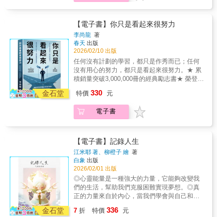
痛苦裡，想改變卻不知道從哪裡開始……在關
被理解的渴望。「為你好」或許不是惡意，是
係裡，我們聽過無數次「我是為你好」。這些
對方不懂得怎麼用愛好好傾聽、表達。真正健
帶著期待的好意，總是讓人陷入自我懷疑，卻
【電子書】你只是看起來很努力
康的關係，是願意在想法與感受中，看見彼此
很少有人告訴我們，你不是太敏感，只是還沒
最真實的需要。✓成為自己：最真實的你，恰
李尚龍
著
學會溫柔接住內心的感受。幫助無數個案度過
春天
出版
好是最美的你有時候，懷疑自己不夠好，其實
低潮的資深心理諮詢師叢非從，這次以自身經
2026/02/10 出版
是你忘了肯定自己一路走來的付出與努力。命
驗出發，陪伴我們走過最容易受傷的時刻：✓
運早已為你安排了一個足夠完整的模樣，你不
任何沒有計劃的學習，都只是作秀而已；任何
看懂他人：不是你的錯，那只是他的內在聲音
必成為任何人眼中的期待，依然能活出屬於自
沒有用心的努力，都只是看起來很努力。★ 累
那些看不慣你的人，不是真的忌妒你，是無法
己的美好。誠實面對內心真正的聲音，看見情
積銷量突破3,000,000冊的經典勵志書★ 榮登
面對內心的不成熟與脆弱。你不需要急著反
緒背後沒說出口的心意，才能找回自我覺察的
***年度百大暢銷榜為什麼你一直努力，卻還是
330
擊，更不用將他人的評價，當作「你是誰」的
金石堂
特價
元
力量！▍諮商師暖心推薦（依姓氏筆畫排列）
沒有滿意的成果？為什麼你每天都很忙碌，卻
證明。每個人都有選擇不同生活方式的權利，
諮商心理師｜黃之盈諮商心理師、暢銷作家｜
始終看不到終點？……你是真的努力了，還
而你正一步步朝著想成為的樣子前進。✓理解
電子書
瑪那熊【本書金句】▍聆聽自己內心的聲音．
是，只是看起來很努力？寫給所有在成長路上
關係：我們都在用自己的方式，努力去愛每一
愛自己就是放過自己，不去跟自己較真。．你
努力前行的你作者以紮實而犀利的內容、獨到
次爭吵、每一個要求背後，其實都藏著一份想
一直都是被認可的，一直都是被愛的。那個否
而不流俗的思考，陪你在動盪不安的階段中，
被理解的渴望。「為你好」或許不是惡意，是
定你的人，只有你自己。．你才是最可能懂你
培養無所畏懼的內在力量，一步步成為更好的
【電子書】記錄人生
對方不懂得怎麼用愛好好傾聽、表達。真正健
自己的人，你才是那個「你若懂我，該有多
自己。跪著的生活不可恥，重要的是現在跪
江米耶 著、柳橙子 繪
著
康的關係，是願意在想法與感受中，看見彼此
好」的人，你才是最瞭解自己心底想法、最知
著，是為了以後更好地站起來。當生活奪走你
白象
出版
最真實的需要。✓成為自己：最真實的你，恰
道自己心底真實秘密，最不會欺騙、背叛和離
所有的自由，你仍然保有最後一項選擇——選
2026/02/01 出版
好是最美的你有時候，懷疑自己不夠好，其實
開自己的人。▍如何察覺他人內心的想法．一
擇，用什麼樣的態度面對。行動，從來不需要
◎心靈能量是一種強大的力量，它能夠改變我
是你忘了肯定自己一路走來的付出與努力。命
個有修養的人不會有這麼多的看不慣，是因為
等到好天氣、好狀態。此時此刻，就是起點；
們的生活，幫助我們克服困難實現夢想。◎真
運早已為你安排了一個足夠完整的模樣，你不
他懂得尊重他人和自己的不同。．一個內心充
此時此刻，就是一切。這不是一本空談成功的
正的力量來自於內心，當我們學會與自己和諧
必成為任何人眼中的期待，依然能活出屬於自
滿愛的人，必然會帶著愛去理解和尊重別人，
勵志書，而是一封寫給正在成長、正在掙扎的
共處時，生活將會變得更加美好。◎讓我們一
己的美好。誠實面對內心真正的聲音，看見情
而不是情緒氾濫。．一切以「關懷」為目的的
336
年輕世代的真誠回信。作者李尚龍以親身經歷
金石堂
7
折
特價
元
起探索這份內在的力量，讓心靈的光芒照亮我
緒背後沒說出口的心意，才能找回自我覺察的