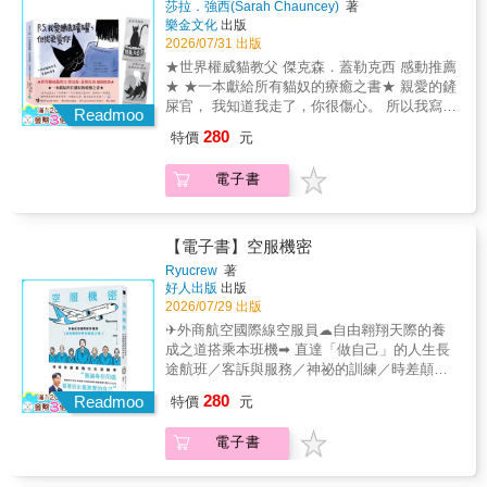
態、低依存、低風險），不給對方添麻煩、不
莎拉．強西(Sarah Chauncey)
著
有安靜深長的智慧，也有幽默與人情溫暖的片
畫筆定格城市的萬種風情，並用真摯直白的語
增加情緒負擔，才是成年人的體貼。本書寫給
樂金文化
出版
刻。你看見的，不是一個高高在上的說教者，
言，道破人生況味與處世哲學。王社長以極具
所有在台北打拚或迷惘的人。跟著王社長的畫
2026/07/31 出版
而是對你的焦慮不安、被自我懷疑、無價值感
個人風格的視角，拆解職場與人際的真實潛規
筆與文字，走訪台北的大街小巷。人生的喜怒
★世界權威貓教父 傑克森．蓋勒克西 感動推薦
啃噬內心感同身受的人。他的真誠分享也輕輕
則：．職場的優雅復仇：和前東家不歡而散，
哀樂、輪迴起伏，都可以在這座城市裡找到印
★ ★一本獻給所有貓奴的療癒之書★ 親愛的鏟
提醒你，其實自己內心早已擁有的珍貴寶藏。
別急著在商場殺價或對簿公堂。把工作做好、
證和釋放。也許你會發現，這座亦喧亦寂的城
屎官， 我知道我走了，你很傷心。 所以我寫了
對每個人來說，帶著緊握的拳頭活著，還是帶
維持健康快樂，讓時間幫你淘汰對手，天道自
Readmoo
市，永遠能解你的憂。
這封信，想陪你一起複習我們曾有過的美好時
著張開的手活著，都是重要的人生選擇。這本
會展現因果。．本業才是你的本命：專注本
280
特價
元
光， 也讓你知道，我永遠在你身邊
書伸出的手，是充滿好奇、邀請與信任。
業，才有下一站。別盲目追尋虛幻的社交和知
&hellip;&hellip; 這是一本關於陪伴、告別，與
━━━━․━━━━ 鬆綁停不下來的心累，從
名度，努力成為本業前5%的高手，才是致富正
電子書
永遠想念的暖心故事。 回想起陪著毛孩們的生
來不需要高深的道理，而是始於每一個日常細
途。．八分滿哲學：凡事必須游刃有餘，八分
命走向終點的那段時光， 是那麼地令人不捨與
節裡。比約恩用扎根生活的「蚯蚓智慧」，溫
滿才安全。倒茶如此，經營事業亦然。不求全
心碎。 本書作者與插畫家（本身也是愛貓人
柔地陪你卸下重擔，讓你不必當被動承受一切
滿、保留容錯空間，有餘裕才能持盈保泰，永
士）以貓的視角出發， 將這部作品化作一份獻
【電子書】空服機密
的受害者，找回清明與輕盈── ◆我們必須先迎
遠不敗。．現代關係的「無害原則」：作者洞
給所有失去摯愛毛孩之人的禮物。 書中沒有沉
接，才能送行；必須先接納，才能真正放手。
察現代關係最舒適的狀態是「三低」（低姿
Ryucrew
著
重的悲傷情調， 而是呈現貓咪俏皮、傲嬌又深
這種對自己慈悲的美和奇妙之處就在於：原本
好人出版
出版
態、低依存、低風險），不給對方添麻煩、不
情的獨白， 訴說著與主人相處的點點滴滴──
2026/07/29 出版
看起來絕望、過不去的痛苦，往往會很快開始
增加情緒負擔，才是成年人的體貼。本書寫給
從獨占窗前享受最溫暖的一束陽光，到將貓奴
輕盈起來。 ◆有一個詞是很可靠的警訊，只要
所有在台北打拚或迷惘的人。跟著王社長的畫
✈外商航空國際線空服員☁自由翱翔天際的養
的手背當成專屬枕頭。 在令人又哭又笑的閱讀
它一出現，就代表我們卡在一種沒有建設性、
筆與文字，走訪台北的大街小巷。人生的喜怒
成之道搭乘本班機➡︎ 直達「做自己」的人生長
過程中， 同時也溫柔地帶給我們一絲寬慰： 牠
只會內耗的念頭裡。這個詞就是：「應該」。
哀樂、輪迴起伏，都可以在這座城市裡找到印
途航班／客訴與服務／神祕的訓練／時差顛倒
們給予的名為「信任」的愛，以及我們傾注的
◆如果想知道你給自己製造多少不必要的心理
證和釋放。也許你會發現，這座亦喧亦寂的城
／英文會話／異文化交流現役空服員飛行生活
280
感情，從不曾因離別而終止。
Readmoo
特價
元
痛苦，可以觀察一下：你覺得事情「應該怎
市，永遠能解你的憂。
祕辛工作實戰篇～空服員說穿了就是藍領心理
樣」與「實際怎樣」之間的距離。這個距離可
照護篇～消耗殆盡也不認輸旅程教戰篇～現役
電子書
以相當精準地顯示你給自己帶來多少痛苦。
空服員的旅遊祕技熱愛生活篇 直達「做自己」
◆「掌控」的思維模式，其實就是認為：是
的人生愛與和平篇～翱翔天際的自由之翼特別
「我」在過我的人生、「我」必須搞定生活大
專欄～外籍航空國際線CA的主題專欄漫畫35萬