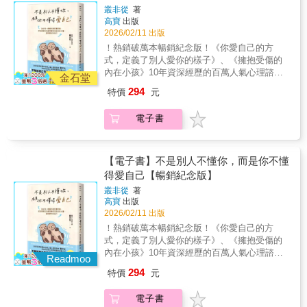
可以在 58 則人生故事與片段式散文中，在喧囂
把沒被接住的感受變成往前走的力量，遇
有時候不讓自己太悲傷，比追求極致快樂更重
叢非從
著
中慢慢的把心靜下來，在一些想哭的日子、疲
高寶
出版
要。🌿 幸福不是熱鬧長大之後才明白，幸福不
見更好的自己
憊的日子，用這本書的文字陪伴，痛快地哭過
2026/02/11 出版
一定要被看見。能安靜地過完一天，本身就是
再重新振作前行。▍與其轟轟烈烈地追逐幸
一種幸福。🌿 不再為難自己大人的幸福，是不
！熱銷破萬本暢銷紀念版！《你愛自己的方
福，不如好好地減少不幸▍看著別人的社交媒
再逼自己成為更好的人。不讓自己太痛苦，就
式，定義了別人愛你的樣子》、《擁抱受傷的
體，充滿著閃亮的幸福，反觀自己……內心總
是生活最重要的成就。能接受自己的平凡，是
內在小孩》10年資深經歷的百萬人氣心理諮詢
有點不是滋味……？熱鬧的快樂與痛苦的不
金石堂
一種深層的安定。🌿 日常即答案幸福藏在沒有
師 叢非從陪你找回安心與幸福感的暖心之作
幸，哪一種感覺會更影響你、停在心裡更久
294
特價
元
事故的一天裡。能好好吃飯、好好睡覺，就是
不勉強自己也不過度努力，你值得擁有舒適自
呢？其實，當日子過得太累時，比起特別的節
生活的最好模樣。
在的關係！▍我們不懂他人，在相處時，容易
日，平平靜靜、什麼事也沒有的週末反而更讓
電子書
感到委屈與疲憊；▍我們不懂自己，所以困在
人滿足。能夠安穩地工作，能在身體無恙的時
痛苦裡，想改變卻不知道從哪裡開始……在關
候與家人通話，即使沒有希望，卻也沒有絕
係裡，我們聽過無數次「我是為你好」。這些
望，能這樣活著，本身就是一種幸福，人生不
帶著期待的好意，總是讓人陷入自我懷疑，卻
【電子書】不是別人不懂你，而是你不懂
一定要讓幸福變多，能讓不幸變少就很幸福。
很少有人告訴我們，你不是太敏感，只是還沒
得愛自己【暢銷紀念版】
有時候不讓自己太悲傷，比追求極致快樂更重
學會溫柔接住內心的感受。幫助無數個案度過
要。🌿 幸福不是熱鬧長大之後才明白，幸福不
叢非從
著
低潮的資深心理諮詢師叢非從，這次以自身經
一定要被看見。能安靜地過完一天，本身就是
高寶
出版
驗出發，陪伴我們走過最容易受傷的時刻：✓
一種幸福。🌿 不再為難自己大人的幸福，是不
2026/02/11 出版
看懂他人：不是你的錯，那只是他的內在聲音
再逼自己成為更好的人。不讓自己太痛苦，就
！熱銷破萬本暢銷紀念版！《你愛自己的方
那些看不慣你的人，不是真的忌妒你，是無法
是生活最重要的成就。能接受自己的平凡，是
式，定義了別人愛你的樣子》、《擁抱受傷的
面對內心的不成熟與脆弱。你不需要急著反
一種深層的安定。🌿 日常即答案幸福藏在沒有
內在小孩》10年資深經歷的百萬人氣心理諮詢
擊，更不用將他人的評價，當作「你是誰」的
Readmoo
事故的一天裡。能好好吃飯、好好睡覺，就是
師 叢非從陪你找回安心與幸福感的暖心之作
證明。每個人都有選擇不同生活方式的權利，
294
特價
元
生活的最好模樣。
不勉強自己也不過度努力，你值得擁有舒適自
而你正一步步朝著想成為的樣子前進。✓理解
在的關係！▍我們不懂他人，在相處時，容易
關係：我們都在用自己的方式，努力去愛每一
電子書
感到委屈與疲憊；▍我們不懂自己，所以困在
次爭吵、每一個要求背後，其實都藏著一份想