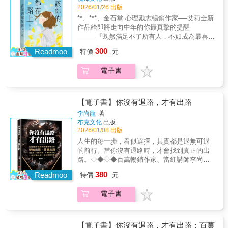
題╳81篇文章重啟你的人生。別再為目前的生
2026/01/26 出版
腳。當你對現況不滿意，請記得，別問生活為
活狀態找藉口，真正能喚醒你的，是你對現狀
什麼，先問自己憑什麼。▍當頭棒喝問醒你的
**、***、金石堂 心理勵志暢銷作家──艾莉全新
的不安、對未來的期盼，及不願將就的決心。
63個問題「沒羞沒臊」的問題1. 你覺得兩個人
作品給即將走向中年的你最真摯的提醒
畢竟，人生不是販賣機，隨便選也沒關係。▍
在一起，是喜歡重要，還是合適重要？2. 你是
────『既然滿足不了所有人，不如成為最喜歡
這本書，寫給想改變又怕麻煩的你——#如果你
如何區分「一往情深」和「死纏爛打」的？
自己的人。』────以40篇犀利點出成為中年
300
總是對自己心軟一旦你對自己下不了狠手，就
Readmoo
特價
元
「不分男女」的問題1. 你是否會覺得，另一種
大人所遇到的「麻煩」，那些關於對自我的認
輪到生活對你下狠手。凡是活得很窩囊的人，
性別會活得相對容易一些？2. 假如有選擇權，
定、界線的維護、職場的權力拉鋸、難解的情
都是因為對自己太好了。#如果你認為偶爾妥協
電子書
你會選擇變成另一種性別嗎？如果改變了，你
感關係……以更聰明的方法來面對嶄新的人
無所謂你一直以為妥協、將就一些，這個世界
覺得自己會活成什麼模樣？「信仰」的問題1.
生。▊ 走過20的天真，30的世故，來到下個階
就會為你讓出一席之地，但最後除了失去更
想像一下，你失足掉進了一個深井裡，掉了足
段，該注意些什麼？不再是初出茅廬的孩子，
多，除了怨念，你什麼都不曾得到。#如果你認
足三十公尺才抓住一根藤蔓。你無比絕望地大
而是收穫各種被人生洗滌過的技能：辨別人際
【電子書】你沒有退路，才有出路
為人生只是重在參與這般心態不僅會毀了你的
喊：「救命啊，上面有人嗎？」這時候，你聽
的惡意、解決工作的方法、感情的取捨，只不
李尚龍
著
熱情，還會抹殺你的努力。它讓你既配不上自
到一個聲音：「我是上帝，你放手吧，放手就
過還是有被打敗的時候…..或許就由艾莉以過來
布克文化
出版
己的野心，也辜負了所受的苦難。不肯努力又
得救了。」你會放手嗎？還是繼續喊救命？2.
人的身分慢慢說。■ 善良不用多，45%就好
2026/01/08 出版
不肯冒險，就永遠沒資格對這個世界指手畫
在你的葬禮上，你最希望聽到朋友們議論你什
────不期待自己夠善良到一定要幫助別人，只
人生的每一步，看似選擇，其實都是退無可退
腳。當你對現況不滿意，請記得，別問生活為
麼？*本書為改版書，原書名《裝睡的人叫不
求做到最低限度的不加害他人。■ 拉出最舒服
的前行。當你沒有退路時，才會找到真正的出
什麼，先問自己憑什麼。▍當頭棒喝問醒你的
醒，再不清醒窮死你》
的距離────把內心那個委屈的小孩照顧好，任
路。◇◆◇◆百萬暢銷作家、當紅講師李尚
63個問題「沒羞沒臊」的問題1. 你覺得兩個人
何要求只要感覺討厭就不再勉強自己去接受。■
龍，最具代表性的成長力作！本書集結作者十
在一起，是喜歡重要，還是合適重要？2. 你是
380
沒有人不委屈────職場不光是一個賺取金錢的
Readmoo
特價
元
多年教學與職涯輔導經驗，從時間管理、溝通
如何區分「一往情深」和「死纏爛打」的？
場所，也同時是個讓我們邊承受磨練，邊學習
技巧、跨界學習、自律心法，到認知升級、職
「不分男女」的問題1. 你是否會覺得，另一種
疼痛的學校。■ 情緒必須抒發，而非活埋────
電子書
場定位、人際經營，全方位解答年輕世代在學
性別會活得相對容易一些？2. 假如有選擇權，
當情緒的載體，而不是容器。適當表達出自己
習、工作與人生中的迷茫與痛點。本書要告訴
你會選擇變成另一種性別嗎？如果改變了，你
的底線和立場，卸載之後，就繼續日子該有的
你：不要再拖延、不必再焦慮，只要從這一刻
覺得自己會活成什麼模樣？「信仰」的問題1.
平穩節奏。■ 不再執著「你很棒」的稱讚────
起，願意前行，就能活出屬於自己的版本。
想像一下，你失足掉進了一個深井裡，掉了足
【電子書】你沒有退路，才有出路：百萬