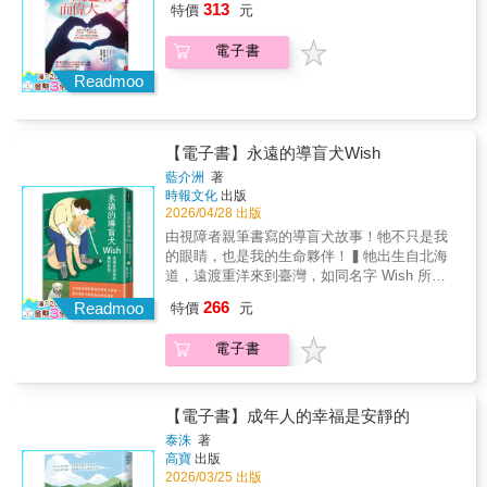
頭上「繞頂三圈」；一人一狗也曾陷入「迷
時間替我們抹去了什麼，而是在歲月的推移
本命的網路直播：讓迷妹們感受到，雖然獨自
313
特價
元
抉擇、心靈成長等生活議題，幫助我們做好情
路」窘境，甚至誤入絕食抗議的現場。在一連
中，那個越發堅定的自己，終於將鑰匙牢牢握
一人握著手機，依然感覺有人陪。什麼是入坑
緒管理，有智慧地解開家庭與人際關係的糾
串荒謬又莞爾的奇遇，以及無數個晴雨日子之
在了手裡。．假如你的生活處處碰壁，別擔
的瞬間！你又是如何入坑自己的偶像？會有不
電子書
結。在這本書中，每個月都有具體的探索主
間，Wish 與他的視障主人， 一步步地，走出
心，那代表你正走往對的方向。【本書特色】
開心的時候嗎？當然。不論你追的是誰，因為
題，都是一次改變的嶄新契機；串連每一件微
人犬最深厚的革命情誼，也帶領著人們走上認
Readmoo
★ 一整年分的心靈觀察＋心理學智慧＋療癒插
對方是人，就不可能只有好事。所以，「痛
不足道卻深刻的小事，就是美好的一年！今天
識導盲犬的道路。【關於本書】本書由臺灣第
畫，用平實易懂的文字與心理學專業知識，揭
苦」也是必須的存在。◎世上沒有絕對無用的
開始，跟著書中的心靈探索，從生活中的小行
一位盲人社工師藍介洲撰寫，記錄他與導盲犬
開日常情緒與生活現象背後的心理狀態。★ 按
經驗，這是另一種愛自己的方式因追星而學會
動做出改變，細細感受日子裡的小幸福，輕鬆
Wish 的生命故事。書中收錄 Wish 初來乍到時
季節月分編排，並於書頁上設計索引標籤，方
新語言、修圖、剪片、籌備（應援）活動，這
【電子書】永遠的導盲犬Wish
過好每一天！★溫暖金句給你療癒★．當成功
的磨合、「共同訓練」的艱辛、一起走在路上
便快速找到特定月分與想讀的章節。★ 每個月
都很常見。甚至，還可以為自傳、面試加分：
的基準被架得太高，普通的生活便容易被歸類
的風景，以及 Wish 生病退休後，彼此陪伴的
藍介洲
著
提供「小任務」與「心靈辭典」，隨時展開小
作者為了追電競選手，曾進入大韓航空的停機
為失敗的人生。．所謂完美，不在於沒什麼可
時報文化
出版
最後時光。作者用幽默真摯的筆調，描寫視障
行動，轉化心情並改變觀點。★特別收錄韓國
棚觀看《星海爭霸》聯賽決賽。當時她因應援
2026/04/28 出版
再加，而在於沒什麼需要減去。．第一顆扣子
者與導盲犬面臨的各種挑戰。透過這些故事，
藝術家Makitoy鮮明溫暖的12幅插畫，線條大
隊伍逆轉成功，在現場一邊大哭，一邊拚命拍
扣錯了，結果卻穿得意外時髦。．沒有說出
讀者得以瞭解導盲犬值勤時所需的專業與高度
由視障者親筆書寫的導盲犬故事！牠不只是我
膽、風格獨特，賞心悅目，讓閱讀的享受加
下選手的照片。幾年後，她成為社會新鮮人、
口，不代表愛不存在；有時候，沉默反而是一
專注，看見狗狗與視障主人之間獨特而緊密的
的眼睛，也是我的生命夥伴！▍牠出生自北海
倍！【名人推薦】周志建｜山隱中的療癒師、
去大韓航空面試，這段故事也成為自我介紹的
種體貼。．所謂「時間能解決一切」，並不是
夥伴關係；也重新思考，當狗狗作為工作犬，
道，遠渡重洋來到臺灣，如同名字 Wish 所寄
故事療癒作家洪培芸｜臨床心理師、作家盧美
亮點，讓嚴肅的面試官對她露出笑容。你呢？
時間替我們抹去了什麼，而是在歲月的推移
奉獻自己協助人類時，我們如何替牠們爭取並
託的期望，努力通過國內首批本土訓練，成為
妏｜人生設計心理諮商所共同創辦人、諮商心
你的追星故事是什麼？ 與其說是追星，其實是
266
Readmoo
特價
元
中，那個越發堅定的自己，終於將鑰匙牢牢握
守護應有的權益。如今 Wish 已回汪星，但牠
合格導盲犬。▍他在16歲那年全盲，早已習慣
理師──療癒推薦（依姓氏筆畫排序）【讀者好
另一種愛自己的方式。 原本無聊的日常，因為
在了手裡。．假如你的生活處處碰壁，別擔
給予的溫柔與忠誠未被遺忘，屬於他們的故
在看不見的世界裡生活。直到遇見導盲犬
評推薦】「這本書真的太棒了！翻到最後一頁
你（本命），世界波瀾壯闊。
電子書
心，那代表你正走往對的方向。【本書特色】
事，也將繼續在人們心中留下溫暖的足跡。
Wish，他的生命出現了全新的挑戰與希望。對
還是意猶未盡，發出了讚嘆。這本書是將日常
★ 一整年分的心靈觀察＋心理學智慧＋療癒插
視障主人而言，梳毛、洗澡、撿便便，每一件
情感與心理學連結，並且給予溫暖的慰藉。我
畫，用平實易懂的文字與心理學專業知識，揭
照顧狗狗的日常，都需要重新學習。敦厚又訓
想推薦給那些渴望找回平靜的人，這本書必
開日常情緒與生活現象背後的心理狀態。★ 按
練有素的 Wish 總是穩定可靠，但車水馬龍的
【電子書】成年人的幸福是安靜的
讀！」「我很喜歡這本書用日常案例來解釋這
季節月分編排，並於書頁上設計索引標籤，方
路上充滿挑戰，熱情又好奇的人們也常常花樣
些隨著四季變化而自然產生的情緒。這是一本
泰洙
著
便快速找到特定月分與想讀的章節。★ 每個月
百出──關心導盲犬工作權益的朋友，擔心Wish
很適合每個月拿出來讀一讀、調整一下心情的
高寶
出版
提供「小任務」與「心靈辭典」，隨時展開小
工時太長；有人把Wish當招財犬，拿彩券在牠
書。」「我打算每個月的最後一天，從書架上
2026/03/25 出版