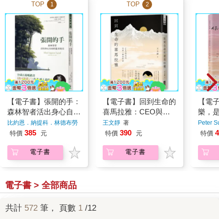
TOP
TOP
1
2
【電子書】張開的手：
【電子書】回到生命的
【電
森林智者活出身心自由
喜馬拉雅：CEO與和
樂，
的溫柔指引
尚在第三極地對話【電
乎，
比約恩．納提科．林德布勞
王文靜
著
Peter S
（Björn Natthiko
子書限定．祕境彩照
（粉
385
390
4
特價
元
特價
元
特價
Lindeblad）、卡洛琳．班
+光師父清淨語錄】
克勒（Caroline Bankler）
電子書
電子書
著
電子書 > 全部商品
共計
572
筆， 頁數
1
/12