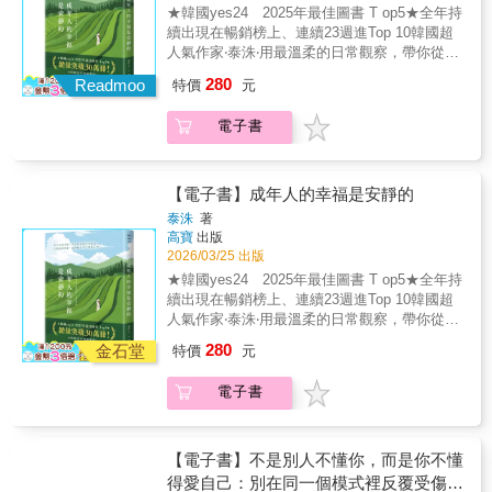
行動，轉化心情並改變觀點。★特別收錄韓國
頭上「繞頂三圈」；一人一狗也曾陷入「迷
拿出這本書，為下個月的自己而讀。人生匆
★韓國yes24 2025年最佳圖書 T op5★全年持
藝術家Makitoy鮮明溫暖的12幅插畫，線條大
路」窘境，甚至誤入絕食抗議的現場。在一連
匆，更需要一顆慢下來的心，而這本書能幫助
續出現在暢銷榜上、連續23週進Top 10韓國超
膽、風格獨特，賞心悅目，讓閱讀的享受加
串荒謬又莞爾的奇遇，以及無數個晴雨日子之
我調整心情和情緒的節奏。 」
人氣作家‧泰洙‧用最溫柔的日常觀察，帶你從一
倍！【名人推薦】周志建｜山隱中的療癒師、
間，Wish 與他的視障主人， 一步步地，走出
個成熟、穩定的角度重新理解幸福。不是生活
故事療癒作家洪培芸｜臨床心理師、作家盧美
280
人犬最深厚的革命情誼，也帶領著人們走上認
Readmoo
特價
元
變無趣了，而是你終於懂了什麼是幸福。關於
妏｜人生設計心理諮商所共同創辦人、諮商心
識導盲犬的道路。【關於本書】本書由臺灣第
成長、孤獨、關係與自我和解，一本寫給所有
理師──療癒推薦（依姓氏筆畫排序）【讀者好
一位盲人社工師藍介洲撰寫，記錄他與導盲犬
電子書
在人生路上慢慢學會放過自己的書。年輕時的
評推薦】「這本書真的太棒了！翻到最後一頁
Wish 的生命故事。書中收錄 Wish 初來乍到時
幸福是熱鬧、被看見、被肯定。成熟之後的幸
還是意猶未盡，發出了讚嘆。這本書是將日常
的磨合、「共同訓練」的艱辛、一起走在路上
福，是安靜、穩定、不必向誰證明。真實地寫
情感與心理學連結，並且給予溫暖的慰藉。我
的風景，以及 Wish 生病退休後，彼此陪伴的
出生活中的小情緒、那些不完美的自己，不必
【電子書】成年人的幸福是安靜的
想推薦給那些渴望找回平靜的人，這本書必
最後時光。作者用幽默真摯的筆調，描寫視障
再偽裝、不需要被激勵，只要被理解就好。你
讀！」「我很喜歡這本書用日常案例來解釋這
泰洙
著
者與導盲犬面臨的各種挑戰。透過這些故事，
可以在 58 則人生故事與片段式散文中，在喧囂
高寶
出版
些隨著四季變化而自然產生的情緒。這是一本
讀者得以瞭解導盲犬值勤時所需的專業與高度
中慢慢的把心靜下來，在一些想哭的日子、疲
2026/03/25 出版
很適合每個月拿出來讀一讀、調整一下心情的
專注，看見狗狗與視障主人之間獨特而緊密的
憊的日子，用這本書的文字陪伴，痛快地哭過
書。」「我打算每個月的最後一天，從書架上
★韓國yes24 2025年最佳圖書 T op5★全年持
夥伴關係；也重新思考，當狗狗作為工作犬，
再重新振作前行。▍與其轟轟烈烈地追逐幸
拿出這本書，為下個月的自己而讀。人生匆
續出現在暢銷榜上、連續23週進Top 10韓國超
奉獻自己協助人類時，我們如何替牠們爭取並
福，不如好好地減少不幸▍看著別人的社交媒
匆，更需要一顆慢下來的心，而這本書能幫助
人氣作家‧泰洙‧用最溫柔的日常觀察，帶你從一
守護應有的權益。如今 Wish 已回汪星，但牠
體，充滿著閃亮的幸福，反觀自己……內心總
我調整心情和情緒的節奏。 」
個成熟、穩定的角度重新理解幸福。不是生活
給予的溫柔與忠誠未被遺忘，屬於他們的故
280
有點不是滋味……？熱鬧的快樂與痛苦的不
金石堂
特價
元
變無趣了，而是你終於懂了什麼是幸福。關於
事，也將繼續在人們心中留下溫暖的足跡。
幸，哪一種感覺會更影響你、停在心裡更久
成長、孤獨、關係與自我和解，一本寫給所有
呢？其實，當日子過得太累時，比起特別的節
電子書
在人生路上慢慢學會放過自己的書。年輕時的
日，平平靜靜、什麼事也沒有的週末反而更讓
幸福是熱鬧、被看見、被肯定。成熟之後的幸
人滿足。能夠安穩地工作，能在身體無恙的時
福，是安靜、穩定、不必向誰證明。真實地寫
候與家人通話，即使沒有希望，卻也沒有絕
出生活中的小情緒、那些不完美的自己，不必
【電子書】不是別人不懂你，而是你不懂
望，能這樣活著，本身就是一種幸福，人生不
再偽裝、不需要被激勵，只要被理解就好。你
得愛自己：別在同一個模式裡反覆受傷，
一定要讓幸福變多，能讓不幸變少就很幸福。