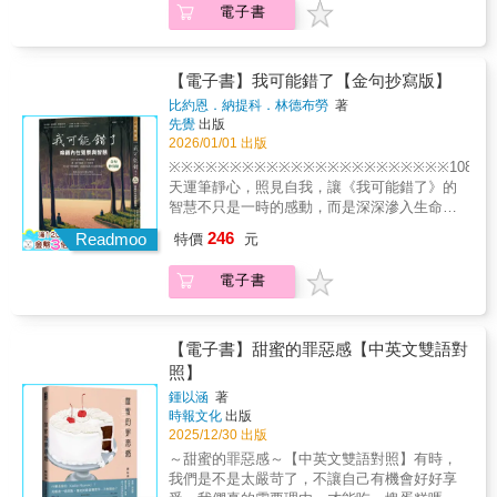
出真正可行的行動策略。 ***✔ 重塑自我 × 提
電子書
本書給你的不是答案，而是方法。 ◇◆◇◆這
萬冊！‧各大書店2024年度暢銷總冠軍‧橫掃瑞
升認知效率面對資訊爆炸的時代，注意力是新
本書獻給──🎯 正在摸索人生方向的大學生🎯
典、英國、韓國暢銷榜冠軍達賴喇嘛：「這本
資本。作者教你如何訓練注意力、搭建系統化
想提升自我、卻總是拖延的每個人🎯 遇到社交
書能使所有人受益。」許瑞云醫師：「讀完這
學習架構，不只是學好一門外語，而是打造持
障礙、職場困惑的人🎯 想用自律與行動打破迷
本書，內心充滿了感動和感恩。」曾寶儀：
【電子書】我可能錯了【金句抄寫版】
續進步的自我。 ***✔ 提升EQ × 社交高手實
茫的人 這不是另一本「說你可以怎樣成功」的
「這本書的領悟說到我的心坎，書角的摺頁多
作技巧成為讓人舒服的人，比一堆條件更有價
比約恩．納提科．林德布勞
著
書，而是一本教你「如何真正開始、持續成
到一本書變兩本厚。」《張修修的不正常人
先覺
出版
值。懂得與異性、父母、同事溝通、建立人
長」的書。立即擁有這本突破迷茫、迎向自由
生》：「雖然很薄，但是威力驚人。」周志建
2026/01/01 出版
脈，才能在複雜的人際關係中立於不敗。 **書
的人生指南。
心理師：「回味再三的旅行書。」‧全世界許多
店✔ 自律 × 真正的自由自律不是約束，而是
※※※※※※※※※※※※※※※※※※※※※※※108
讀者都被《我可能錯了》的人生智慧感動。在
能讓你擁有更多選擇權的途徑。放棄拖延、拒
天運筆靜心，照見自我，讓《我可能錯了》的
每一頁畫重點、摺書角之外，現在你還可以用
絕耍廢，是通往更好人生的必經之
智慧不只是一時的感動，而是深深滲入生命的
「抄寫」來咀嚼書中的智慧。12個階段、108天
道。 ◇◆◇◆為什麼一翻開這本書，你就停不
領悟。
246
金句，讓比約恩．納提科．林德布勞的智慧，
Readmoo
特價
元
下來？你以為人生有無限選擇，結果卻因為退
※※※※※※※※※※※※※※※※※※※※※※
陪伴你找到對人生的嶄新詮釋。▍裝幀設計‧手
路太多而停滯不前。你每天忙忙碌碌，卻不知
可能錯了》一出版就造成轟動！ ‧全球銷量破百
寫藝術家葉曄為封面親筆題字。‧書封畫作《在
電子書
道成長為何。你焦慮、迷茫、缺乏方向，而這
萬冊！‧各大書店2024年度暢銷總冠軍‧橫掃瑞
玫瑰色晚霞中觀照他者》（Contemplar al Otro
本書給你的不是答案，而是方法。 ◇◆◇◆這
典、英國、韓國暢銷榜冠軍達賴喇嘛：「這本
en Tarde Rosa），由古巴重量級藝術家托馬
本書獻給──🎯 正在摸索人生方向的大學生🎯
書能使所有人受益。」許瑞云醫師：「讀完這
斯．桑切斯所繪，提醒靜心抄寫本意。※採用
想提升自我、卻總是拖延的每個人🎯 遇到社交
本書，內心充滿了感動和感恩。」曾寶儀：
【電子書】甜蜜的罪惡感【中英文雙語對
可完全攤平的裸背線裝，方便書寫。※內頁選
障礙、職場困惑的人🎯 想用自律與行動打破迷
「這本書的領悟說到我的心坎，書角的摺頁多
照】
用日本云采嵩圖紙，用鉛筆、原子筆、鋼筆書
茫的人 這不是另一本「說你可以怎樣成功」的
到一本書變兩本厚。」《張修修的不正常人
寫的手感流暢，還能體驗到紙與筆的摩擦感，
鍾以涵
著
書，而是一本教你「如何真正開始、持續成
生》：「雖然很薄，但是威力驚人。」周志建
時報文化
出版
筆墨也不透背。※抄寫頁以方格為底，有助於
長」的書。立即擁有這本突破迷茫、迎向自由
心理師：「回味再三的旅行書。」‧全世界許多
2025/12/30 出版
對齊文字，你還能依照自己的書寫習慣選擇直
的人生指南。
讀者都被《我可能錯了》的人生智慧感動。在
式或橫式抄寫。※獨家設計「108之樹」，每完
～甜蜜的罪惡感～【中英文雙語對照】有時，
每一頁畫重點、摺書角之外，現在你還可以用
成一則抄寫，即回到全書開頭為一片葉子塗
我們是不是太嚴苛了，不讓自己有機會好好享
「抄寫」來咀嚼書中的智慧。12個階段、108天