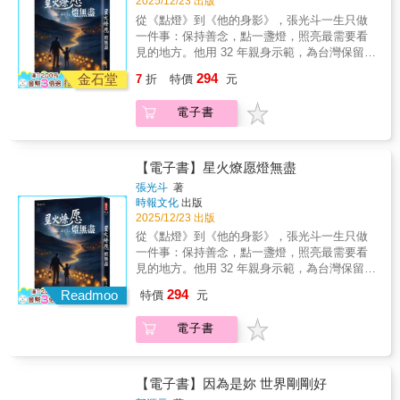
2025/12/23 出版
中，他沒有擺出高高在上、超然物外的「開悟
是來自我們內在真實的聲音？還是受到大眾消
悟，淬鍊成質樸卻深邃的人生智慧，《我可能
邊心裡想著「今天已經吃太多了??不該吃甜
者」姿態，反而毫無保留地呈現出自己羞愧、
費文化、理想身材、健康飲食等外在標籤的影
從《點燈》到《他的身影》，張光斗一生只做
錯了》正是這份智慧的結晶。這本書在瑞典一
點??」我們為什麼會對於吃東西感到內疚？幾
脆弱與挫敗，甚至是滑稽可笑的瞬間。他也接
響？◎ 20位專業女性的生命故事----關於Guilty
一件事：保持善念，點一盞燈，照亮最需要看
出版就登上暢銷榜首，至今售出33國版權，全
口巧克力、一杯紅酒、甚至是飯後的一塊小蛋
受黑暗是生而為人的一部分，但即使憂鬱症將
Pleasure，她們怎麼說？作者回看自身成長經
見的地方。他用 32 年親身示範，為台灣保留珍
球銷量破百萬冊，更在台灣、英國、韓國蟬聯
糕，真的有這麼「罪惡」嗎？那些能引起大腦
他拖入深不見底的無望中、漸凍症逐漸奪去他
歷，梳理消費文化的歷史脈絡，也專訪了20位
貴的人性與慈悲紀錄。本書是《點燈》製作人
綜合暢銷榜第一名。許多讀者閱讀原書後，深
294
分泌「快樂荷爾蒙」的小東西--美食、消費為何
金石堂
7
折
特價
元
對身體的掌控、即將與摯愛的人道別，那些如
來自美國與台灣的女性，她們有的是餐廳主
張光斗橫跨三十二年的生命紀錄，也是一本集
受觸動，幾乎在每一頁畫重點、摺書角。現
也總是讓我們感到「不該這麼做」的自責感？
同細小救命索的智慧讓他依然能不被恐懼吞
廚、巧克力品牌創辦人、飲食作家、藥局經營
結 心靈成長、逆境療癒、生命故事、善良力量
在，為了讓眼睛讀過的話語，真正滲入日常，
新生代圖文作家鍾以涵（Irene Chung）生長於
電子書
噬，專注於當下、體驗眼前的喜悅。在書中，
者、瑜伽老師、運動服飾的品牌創辦人??皆在
的深度散文集。自 1994 年《點燈》開播以來，
成為人生的指南針，特別構想了這本以「抄寫
台北，於美國求學與發展職涯，專業橫跨健康
比約恩說：「我真的不想讓任何人認為，必須
餐飲產業與健康專業領域中占有一席之地。有
張光斗以鏡頭與文字記錄台灣無數真實人生，
儀式感」來細細品味書中智慧的手抄書，讓比
科學、新聞與插畫藝術，其畫風既帶有美式時
出家17年才能獲得我說的那種智慧。它與我們
趣的是，即使有著不同文化背景與獨特的生活
陪伴無數人在最黑暗的時刻重新看見希望。並
約恩的智慧更內化扎根。▍12個階段、108天金
尚的鮮明色彩，也充滿了日常生活的溫暖筆
的距離，其實要近得多。」呼應比約恩這種智
樣貌，每個人卻都在心底，或多或少懷有一份
以獨有的「點燈視角」回望自身──為守護節目
【電子書】星火燎愿燈無盡
句，在日常中實踐在智慧中成長到泰國出家
觸。如同其創作始於對現實生活的觀察，鍾以
慧從實際日常中淬煉而來的體悟，以及實踐在
似曾相識的「甜蜜的罪惡感」（Guilty
賣房負債、面對家庭危機、疾病與壓力的煎
時，比約恩被授予法號「納提科」，意思是
張光斗
著
涵從自身經驗出發，探索女性介於「罪惡」與
智慧中成長，這本手抄書以「大地生生不息」
Pleasure）與身材焦慮。
熬，以及與聖嚴法師結緣後跨越世界拍攝紀錄
「在智慧中成長的人」。在《我可能錯了》
時報文化
出版
「愉悅」之間的矛盾感受，想吃又不敢吃，覺
為概念，寓意著智慧根植於生活，並在生命的
片《他的身影》。在這些歷程中，他以修行、
2025/12/23 出版
中，他沒有擺出高高在上、超然物外的「開悟
得自己不夠完美--這些對於身材的焦慮與自責，
流轉與變化中不斷延展。全書依循五行相生的
勇氣與願力實踐「難行能行」，讓讀者深刻感
者」姿態，反而毫無保留地呈現出自己羞愧、
從《點燈》到《他的身影》，張光斗一生只做
是來自我們內在真實的聲音？還是受到大眾消
循環──木⮕火⮕土⮕金⮕水⮕（再轉）木，將
受 善意如何穿越逆境、點亮生命。本書並收錄
脆弱與挫敗，甚至是滑稽可笑的瞬間。他也接
一件事：保持善念，點一盞燈，照亮最需要看
費文化、理想身材、健康飲食等外在標籤的影
比約恩的智慧結晶設計成12個手抄階段，配色
32 位跨世代推薦者--包括醫師、作家、公益工
受黑暗是生而為人的一部分，但即使憂鬱症將
見的地方。他用 32 年親身示範，為台灣保留珍
響？◎ 20位專業女性的生命故事----關於Guilty
上也對應了五行的顏色。每一階段象徵生命中
作者、媒體人、地方領袖與青年創業者。他們
他拖入深不見底的無望中、漸凍症逐漸奪去他
貴的人性與慈悲紀錄。本書是《點燈》製作人
Pleasure，她們怎麼說？作者回看自身成長經
的一種修習與成長：木：觀照的起點……PART
294
以真摯文字見證《點燈》的影響力，也見證這
Readmoo
特價
元
對身體的掌控、即將與摯愛的人道別，那些如
張光斗橫跨三十二年的生命紀錄，也是一本集
歷，梳理消費文化的歷史脈絡，也專訪了20位
1：永遠從自己開始木：順勢而生………PART
盞明燈如何在32年間照亮成千上萬的人心。如
同細小救命索的智慧讓他依然能不被恐懼吞
結 心靈成長、逆境療癒、生命故事、善良力量
來自美國與台灣的女性，她們有的是餐廳主
2：隨順事情本來的樣子火：點燃覺知………
果你正面臨人生低潮、尋求方向，或渴望理解
電子書
噬，專注於當下、體驗眼前的喜悅。在書中，
的深度散文集。自 1994 年《點燈》開播以來，
廚、巧克力品牌創辦人、飲食作家、藥局經營
PART 3：我的念頭不等於我火：全心在當
台灣最真實的人性故事，這本書能陪伴你走過
比約恩說：「我真的不想讓任何人認為，必須
張光斗以鏡頭與文字記錄台灣無數真實人生，
者、瑜伽老師、運動服飾的品牌創辦人??皆在
下……PART 4：當下才是生命真正存在的唯一
長夜、點亮前方的「心靈指南」。是一本讓你
出家17年才能獲得我說的那種智慧。它與我們
陪伴無數人在最黑暗的時刻重新看見希望。並
餐飲產業與健康專業領域中占有一席之地。有
地方土：扎根現實………PART 5：張開手掌
重新相信善良、找回希望與勇氣的書。
的距離，其實要近得多。」呼應比約恩這種智
以獨有的「點燈視角」回望自身──為守護節目
趣的是，即使有著不同文化背景與獨特的生活
【電子書】因為是妳 世界剛剛好
土：學會信任………PART 6：走進為我敞開的
慧從實際日常中淬煉而來的體悟，以及實踐在
賣房負債、面對家庭危機、疾病與壓力的煎
樣貌，每個人卻都在心底，或多或少懷有一份