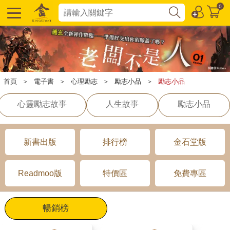
0
首頁
＞
電子書
＞
心理勵志
＞
勵志小品
＞
勵志小品
心靈勵志故事
人生故事
勵志小品
新書出版
排行榜
金石堂版
Readmoo版
特價區
免費專區
暢銷榜