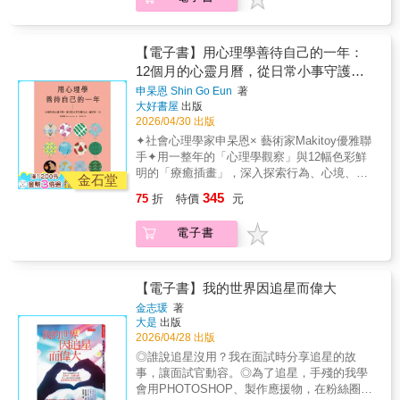
時能找回自己的力量。【推薦語】◎這本書是
境，以心理學觀點展開一年的探索# 入秋後心
文字的背後力量，其實是他自身職涯的起落與
感受每一日的恬淡美好。自己好了，幸福，也
以深入淺出的方式，融合作者自身的經驗以及
情低落，是憂鬱纏身，還是身體對低溫的誤
轉折，成功與挫敗，屈辱與榮光。――黃哲斌
不遠了。♪ 不怕、不怕，讓本書成為你心中強
專業知識，不僅帶領大家進入運動心理學理論
讀？# 逢年過節為何容易引起衝突？年底一
（《天下雜誌》編輯顧問）
大的後盾從兩人到一人，或許會緊張、難熬，
及應用領域，並且能夠活用這些心理技能來面
到，總是特別情緒化？# 為什麼一月的第三個
【電子書】用心理學善待自己的一年：
都是一段必經路程從原先的共生，轉換到獨
對生活中的各種難題挑戰，讓人生的道路走得
星期一最憂鬱？# 旅行的時候，為何錢花得特
12個月的心靈月曆，從日常小事守護自
處，不免心慌、手足無措，甚至無法好好接
更加寬廣自在。――季力康（臺灣師範大學體
別快？# 明明玩得很開心，為什麼放假回來卻
己，過好每一天
受，但，這就是人生啊，總會有小小的踉蹌。
申杲恩 Shin Go Eun
著
育與運動科學系特聘教授）◎競技運動不僅是
覺得更累？# 為何總在特定情境卡關，在相似
大好書屋
出版
何不在日子的休止符上，晴耕雨讀，重新咀嚼
一種體能與技術的競逐，更是一座高度擬真的
的場景感到恐懼或憤怒？如果你發現某些煩惱
2026/04/30 出版
人生給予的小小啟示吧。然後，細細梳理好一
「人生挑戰模擬器」……在不斷突破技術與體
或衝突，總在特定時節反覆出現；某些行為與
個喜歡的自己。♪ 來自讀者最暖心的推薦小
✦社會心理學家申杲恩× 藝術家Makitoy優雅聯
能極限的過程中，運動員同時也在持續鍛鍊與
習慣，怎樣都無法改變⋯⋯就讓這本溫柔而親
語！昨天突然看到這本書，想起我在人生最低
手✦用一整年的「心理學觀察」與12幅色彩鮮
精進其心理技能，而這些能力，最終將成為支
切的「心靈月曆」，帶你走過不安與煩憂，在
潮的時候買了它，五年後再翻出它，還好我把
明的「療癒插畫」，深入探索行為、心境、意
撐其一生發展的重要基石。――洪聰敏（臺灣
流轉的時節中，找回安穩與幸福的節奏！▎從
金石堂
日子過的很好，人生沒有每個時候都是勝利
念與季節相關的起伏變化，邀你凝視「當
師範大學體育與運動科學系特聘教授兼樂活
日常小事守護心靈，遇見更強韌的自己有感於
345
75
折
特價
元
者。（amanda_lin0908）很辛苦的時候總是需
下」，感受如野花般鋪滿日常的幸福，度過美
EMBA執行長）◎書中每篇文章，精巧揉合了
季節變化、外部環境對人類行為的影響，社會
要一些對自己的精神喊話！不過，我相信有時
好且充滿能量的12個月！▎12個月的微妙心
運動科學、心理研究與勵志文體，但驅動這些
心理學家申杲恩用一年的時間，以月分和季節
電子書
候耍耍廢也是好好過日子的一部分。
境，以心理學觀點展開一年的探索# 入秋後心
文字的背後力量，其實是他自身職涯的起落與
為切點，藉由細膩且具洞察力的文字，記下人
（kissyouright）有次壓力很大，大到胸悶，甚
情低落，是憂鬱纏身，還是身體對低溫的誤
轉折，成功與挫敗，屈辱與榮光。――黃哲斌
們在12個月可能會經歷到的獨特情感、挑戰與
至感覺進入了看不到出口的黑暗中，當晚無助
讀？# 逢年過節為何容易引起衝突？年底一
（《天下雜誌》編輯顧問）
生活事件。並且從心理學的角度出發，探尋季
的翻開這本書，閱讀了幾個關於「成長」的章
到，總是特別情緒化？# 為什麼一月的第三個
【電子書】我的世界因追星而偉大
節性心靈變化與日常慣性行為背後的心理機
節，漸漸的胸就不悶了，心情也變得平靜了下
星期一最憂鬱？# 旅行的時候，為何錢花得特
制。✧ 想設立新年目標，卻害怕失敗而放棄→
金志瑗
著
來，原來我們真的可以在書裡找到那些原本以
別快？# 明明玩得很開心，為什麼放假回來卻
大是
出版
用肌力訓練的方式養成意志力，計畫不再中斷
為無解的答案。（shinyi.bowl）不能說看完一
覺得更累？# 為何總在特定情境卡關，在相似
2026/04/28 出版
✧ 過年起衝突，配偶沒站在自己這邊→從防衛
定就對人生有改變，但至少每認真思考一頁，
的場景感到恐懼或憤怒？如果你發現某些煩惱
機制揭露孝順的動機，進而找回主控權✧ 每逢
◎誰說追星沒用？我在面試時分享追星的故
內心就多了那麼一份力量。（jessicayuchen）
或衝突，總在特定時節反覆出現；某些行為與
大熱天，看什麼都不順眼→探究引起憤怒的種
事，讓面試官動容。◎為了追星，手殘的我學
裡面的文字很溫暖，當我在最脆弱的時候是它
習慣，怎樣都無法改變⋯⋯就讓這本溫柔而親
種來源，並向烏賊學習情緒調節之道✧ 夜色漸
會用PHOTOSHOP、製作應援物，在粉絲圈中
陪伴著我，看了無數次，還是依舊感動。
切的「心靈月曆」，帶你走過不安與煩憂，在