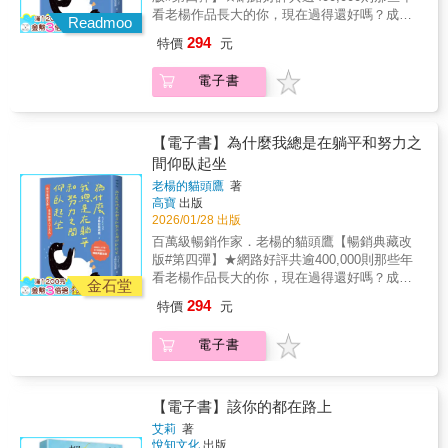
著證明、不再執著圓滿，生命反而開始和諧起
看老楊作品長大的你，現在過得還好嗎？成為
讓人鬆一口氣的力量。」因此，只有真正懂得
來。◎代理經銷：白象文化更多精彩內容請見
Readmoo
自己理想中的大人了嗎？──#你不是想太多，
愛的人，才有能力好好愛人。叢非從的文字敏
http://www.pressstore.com.tw/freereading/9786263
294
特價
元
是自欺欺人了太久#重新看見自己的人生解答之
銳而細膩，能把人心最深處的脆弱與渴望說得
書▍你不是生來當配角，別和人生過不去！總
透徹，這本書就像開了一盞燈，陪你看見自
電子書
認為自己懷才不遇，其實只是才華不足；總說
己，也看見身邊重要的人。
自己是隨遇而安，其實只是本事不夠；總對自
己的不作為時而心安理得，時而不甘於此。在
這個殘酷又美好的世界生存，最該擁有的心態
【電子書】為什麼我總是在躺平和努力之
是當斷則斷，就怕你嘴上說想改變命運，卻一
間仰臥起坐
再重複昨天。這本自我解答之書，將用63個問
老楊的貓頭鷹
著
題╳81篇文章重啟你的人生。別再為目前的生
高寶
出版
活狀態找藉口，真正能喚醒你的，是你對現狀
2026/01/28 出版
的不安、對未來的期盼，及不願將就的決心。
百萬級暢銷作家．老楊的貓頭鷹【暢銷典藏改
畢竟，人生不是販賣機，隨便選也沒關係。▍
版#第四彈】★網路好評共逾400,000則那些年
這本書，寫給想改變又怕麻煩的你——#如果你
看老楊作品長大的你，現在過得還好嗎？成為
總是對自己心軟一旦你對自己下不了狠手，就
金石堂
自己理想中的大人了嗎？──#你不是想太多，
輪到生活對你下狠手。凡是活得很窩囊的人，
294
特價
元
是自欺欺人了太久#重新看見自己的人生解答之
都是因為對自己太好了。#如果你認為偶爾妥協
書▍你不是生來當配角，別和人生過不去！總
無所謂你一直以為妥協、將就一些，這個世界
電子書
認為自己懷才不遇，其實只是才華不足；總說
就會為你讓出一席之地，但最後除了失去更
自己是隨遇而安，其實只是本事不夠；總對自
多，除了怨念，你什麼都不曾得到。#如果你認
己的不作為時而心安理得，時而不甘於此。在
為人生只是重在參與這般心態不僅會毀了你的
這個殘酷又美好的世界生存，最該擁有的心態
【電子書】該你的都在路上
熱情，還會抹殺你的努力。它讓你既配不上自
是當斷則斷，就怕你嘴上說想改變命運，卻一
己的野心，也辜負了所受的苦難。不肯努力又
艾莉
著
再重複昨天。這本自我解答之書，將用63個問
悅知文化
出版
不肯冒險，就永遠沒資格對這個世界指手畫