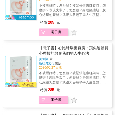
2026/05/27 出版
不被看好時，怎麼辦？被緊張焦慮綁架時，怎
麼辦？表現失常了，怎麼辦？身陷撞牆期，灰
心絕望怎麼辦？就跟大谷翔平學人生覆盤，跟
Readmoo
戴資穎學強韌的心理素質，跟費德勒學正念與
285
特價
元
心流，跟納達爾學專注，跟喬科維奇學修復
力，跟字母哥學定義自己的成功……這些頂尖
電子書
運動員不只技能優異，心理素質更是他們鍛鍊
的要項！從「優秀」升格為「頂尖」的祕技，
讓突破自我成為可能！本書從運動心理學角
度，帶我們一探面對行動與競爭會遇到的各種
【電子書】心比球場更寬廣：頂尖運動員
處境時，該如何增強心底的力量打桌球的小林
心理技能教會我們的人生心法
同學 同聲推薦季力康（臺師大體育與運動科學
黃俊隆
著
系特聘教授）專業審定洪聰敏（臺師大體育與
新經典文化
出版
運動科學系特聘教授）、黃哲斌（《天下雜
2026/05/27 出版
誌》編輯顧問） 專文推薦張育愷（臺師大體育
不被看好時，怎麼辦？被緊張焦慮綁架時，怎
與運動科學系特聘教授兼系主任）、吳昭容
麼辦？表現失常了，怎麼辦？身陷撞牆期，灰
（臺師大教育心理與輔導學系教授）張仁和
心絕望怎麼辦？就跟大谷翔平學人生覆盤，跟
（中研院民族所副研究員、台大心理系合聘副
金石堂
戴資穎學強韌的心理素質，跟費德勒學正念與
教授）聯合推薦球場，不只讓我們隨著輸贏沮
285
特價
元
心流，跟納達爾學專注，跟喬科維奇學修復
喪或狂歡，球場更像是濃縮版的人生。球員如
力，跟字母哥學定義自己的成功……這些頂尖
何鍛鍊，如何燦爛，如何從低谷中爬起，甚至
電子書
運動員不只技能優異，心理素質更是他們鍛鍊
跳完最後一舞，這歷程更是一本絕佳的人生通
的要項！從「優秀」升格為「頂尖」的祕技，
鑑。從中，我們被激勵，被震撼，被感動，被
讓突破自我成為可能！本書從運動心理學角
啟發，當自己的生命來到相似的境遇時，這些
度，帶我們一探面對行動與競爭會遇到的各種