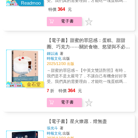
色，當你抄完108則金句後，這棵樹也長成了專
受。我們真的需要理由，才能吃一塊蛋糕嗎？--
金句，讓比約恩．納提科．林德布勞的智慧，
Readmoo
屬於你、獨一無二的樣子。▍繁體中文手抄金
致每一位曾在食慾前掙扎的妳--什麼是妳的
陪伴你找到對人生的嶄新詮釋。▍裝幀設計‧手
364
特價
元
句版，再度讓比約恩的智慧與你相遇2022年1月
「Guilty Pleasure」？是飯後一道甜點、還是
寫藝術家葉曄為封面親筆題字。‧書封畫作《在
14日，一則訃聞震撼全瑞典──經濟學家比約
把甜甜圈當作一天的開始？新生代圖文作家 鍾
玫瑰色晚霞中觀照他者》（Contemplar al Otro
電子書
恩．納提科．林德布勞留下一句「我將無所遲
以涵寫（畫）下女性「想吃又覺得不該吃」的
en Tarde Rosa），由古巴重量級藝術家托馬
疑、也無所畏懼地離去」，向這個世界道別。
焦慮時刻※特別收錄※20位台美專業女性訪談--
斯．桑切斯所繪，提醒靜心抄寫本意。※採用
這位安撫過無數心靈、引領人們找到內心平靜
飲食作家、總統御廚、餐廳主廚、品酒師……
可完全攤平的裸背線裝，方便書寫。※內頁選
的導師，在2018年確診漸凍症後，他反倒更全
面對美食當前時的內心交戰。●◎ 關於飲食與
【電子書】甜蜜的罪惡感：蛋糕、甜甜
用日本云采嵩圖紙，用鉛筆、原子筆、鋼筆書
心在當下，用美善與愛度過每一天。他親身示
女性的外貌焦慮----這些發自內在真實的聲音來
圈、巧克力⋯⋯關於食物、慾望與不必完
寫的手感流暢，還能體驗到紙與筆的摩擦感，
範了即使黑暗的念頭襲來，仍然可以讓內心安
自哪裡？嘿，女孩們，你一定也有這樣的經
筆墨也不透背。※抄寫頁以方格為底，有助於
美的我們
鍾以涵
著
住在片刻的平靜。從企業高階主管到泰國森林
驗：一邊對著眼前這塊草莓蛋糕垂涎不已，一
對齊文字，你還能依照自己的書寫習慣選擇直
時報文化
出版
僧人，再回到俗世，三十餘年汲取的經驗與體
邊心裡想著「今天已經吃太多了??不該吃甜
式或橫式抄寫。※獨家設計「108之樹」，每完
2025/12/30 出版
悟，淬鍊成質樸卻深邃的人生智慧，《我可能
點??」我們為什麼會對於吃東西感到內疚？幾
成一則抄寫，即回到全書開頭為一片葉子塗
～甜蜜的罪惡感～【中英文雙語對照】有時，
錯了》正是這份智慧的結晶。這本書在瑞典一
口巧克力、一杯紅酒、甚至是飯後的一塊小蛋
色，當你抄完108則金句後，這棵樹也長成了專
我們是不是太嚴苛了，不讓自己有機會好好享
出版就登上暢銷榜首，至今售出33國版權，全
糕，真的有這麼「罪惡」嗎？那些能引起大腦
屬於你、獨一無二的樣子。▍繁體中文手抄金
受。我們真的需要理由，才能吃一塊蛋糕嗎？--
球銷量破百萬冊，更在台灣、英國、韓國蟬聯
分泌「快樂荷爾蒙」的小東西--美食、消費為何
金石堂
句版，再度讓比約恩的智慧與你相遇2022年1月
致每一位曾在食慾前掙扎的妳--什麼是妳的
綜合暢銷榜第一名。許多讀者閱讀原書後，深
也總是讓我們感到「不該這麼做」的自責感？
364
7
折
特價
元
14日，一則訃聞震撼全瑞典──經濟學家比約
「Guilty Pleasure」？是飯後一道甜點、還是
受觸動，幾乎在每一頁畫重點、摺書角。現
新生代圖文作家鍾以涵（Irene Chung）生長於
恩．納提科．林德布勞留下一句「我將無所遲
把甜甜圈當作一天的開始？新生代圖文作家 鍾
在，為了讓眼睛讀過的話語，真正滲入日常，
台北，於美國求學與發展職涯，專業橫跨健康
電子書
疑、也無所畏懼地離去」，向這個世界道別。
以涵寫（畫）下女性「想吃又覺得不該吃」的
成為人生的指南針，特別構想了這本以「抄寫
科學、新聞與插畫藝術，其畫風既帶有美式時
這位安撫過無數心靈、引領人們找到內心平靜
焦慮時刻※特別收錄※20位台美專業女性訪談--
儀式感」來細細品味書中智慧的手抄書，讓比
尚的鮮明色彩，也充滿了日常生活的溫暖筆
的導師，在2018年確診漸凍症後，他反倒更全
飲食作家、總統御廚、餐廳主廚、品酒師……
約恩的智慧更內化扎根。▍12個階段、108天金
觸。如同其創作始於對現實生活的觀察，鍾以
心在當下，用美善與愛度過每一天。他親身示
面對美食當前時的內心交戰。●◎ 關於飲食與
【電子書】星火燎愿．燈無盡
句，在日常中實踐在智慧中成長到泰國出家
涵從自身經驗出發，探索女性介於「罪惡」與
範了即使黑暗的念頭襲來，仍然可以讓內心安
女性的外貌焦慮----這些發自內在真實的聲音來
時，比約恩被授予法號「納提科」，意思是
「愉悅」之間的矛盾感受，想吃又不敢吃，覺
張光斗
著
住在片刻的平靜。從企業高階主管到泰國森林
自哪裡？嘿，女孩們，你一定也有這樣的經
「在智慧中成長的人」。在《我可能錯了》
時報文化
出版
得自己不夠完美--這些對於身材的焦慮與自責，
僧人，再回到俗世，三十餘年汲取的經驗與體
驗：一邊對著眼前這塊草莓蛋糕垂涎不已，一