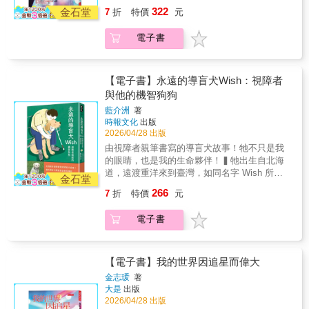
長的秋日，萌生厭世感→細訴日照與荷爾蒙的
發揮影響力！◎休學那年，只因想看喜歡演員
（djnana_666）起床吃完早餐、打掃家裡、窩
322
流轉的時節中，找回安穩與幸福的節奏！▎從
金石堂
7
折
特價
元
關係，揭開人們集體季節性低潮的神祕面紗✧
的新作品，我鼓起勇氣踏出家門、不再繭居。
在書桌前慵懶的細細品讀這本書，字字句句都
日常小事守護心靈，遇見更強韌的自己有感於
人生被無用之物牽制，難以斷捨離→探討渴望
◎想靠自己讀懂歌詞，我學會第二外語，連外
值得省思，看完覺得有種豁達感。（s_6691）
季節變化、外部環境對人類行為的影響，社會
電子書
改變又捨不得放手的原因，了解阻礙前進的三
師都稱讚我的口說能力。 作者金志瑗，是在公
一直很喜歡這書名帶給人的感覺，就像人生目
心理學家申杲恩用一年的時間，以月分和季節
種心理✧ 一想到旅行就累了，不知休假日該怎
家單位任職超過10年的平凡上班族，她的另一
標一樣的。（daybxk）給予那些正處於低潮的
為切點，藉由細膩且具洞察力的文字，記下人
麼安排→理解大腦的行為系統，找到自己的舒
個身分，是「熱血追星族」，從學生時代持續
人再爬起的力量，給予那些體會過世態炎涼的
們在12個月可能會經歷到的獨特情感、挑戰與
壓方式▎今年，就用心理學把日子過得還不
到社畜時期！迷過的對象，包括：偶像、演
【電子書】永遠的導盲犬Wish：視障者
人一點溫暖，「很多事情、很多道理 不一定是
生活事件。並且從心理學的角度出發，探尋季
錯！ 面對一年四季輪番上演的煩惱、喜悅或惆
員、哈利波特，甚至電競選手。因喜歡哈利波
與他的機智狗狗
做到了才能相信， 而是你先相信了才能做
節性心靈變化與日常慣性行為背後的心理機
悵，本書援引心理學觀點，帶我們了解關於節
特，她等不及出版社翻譯、出版，於是自己買
到。」（yangyang_kuo）
制。✧ 想設立新年目標，卻害怕失敗而放棄→
藍介洲
著
慶、旅行與消費、食慾、立定計畫、孝順、恐
了原文小說，搭配字典一起讀。為了替偶像的
時報文化
出版
用肌力訓練的方式養成意志力，計畫不再中斷
懼與憤怒等全方位的心理學知識，並探討人生
歌曲衝榜，她拚命刷音源、為偶像投票，連專
2026/04/28 出版
✧ 過年起衝突，配偶沒站在自己這邊→從防衛
抉擇、心靈成長等生活議題，幫助我們做好情
輯都要買破百張。這些瘋狂行徑，讓她飽受旁
機制揭露孝順的動機，進而找回主控權✧ 每逢
由視障者親筆書寫的導盲犬故事！牠不只是我
緒管理，有智慧地解開家庭與人際關係的糾
人嘲弄：「把錢和時間花在那些沒用的事情
大熱天，看什麼都不順眼→探究引起憤怒的種
的眼睛，也是我的生命夥伴！▍牠出生自北海
結。在這本書中，每個月都有具體的探索主
上，真是無腦迷妹。」然而只有她自己深知，
種來源，並向烏賊學習情緒調節之道✧ 夜色漸
道，遠渡重洋來到臺灣，如同名字 Wish 所寄
題，都是一次改變的嶄新契機；串連每一件微
追星，曾讓她在頻臨崩潰、感到厭煩與寂寞
金石堂
長的秋日，萌生厭世感→細訴日照與荷爾蒙的
託的期望，努力通過國內首批本土訓練，成為
不足道卻深刻的小事，就是美好的一年！今天
時，重新找回生活意義：「每一天，我都比昨
266
7
折
特價
元
關係，揭開人們集體季節性低潮的神祕面紗✧
合格導盲犬。▍他在16歲那年全盲，早已習慣
開始，跟著書中的心靈探索，從生活中的小行
天更愛自己！」 她在韓國網路平臺Brunch
人生被無用之物牽制，難以斷捨離→探討渴望
在看不見的世界裡生活。直到遇見導盲犬
動做出改變，細細感受日子裡的小幸福，輕鬆
Story上發表〈我看起來像追星的人嗎？〉，以
電子書
改變又捨不得放手的原因，了解阻礙前進的三
Wish，他的生命出現了全新的挑戰與希望。對
過好每一天！★溫暖金句給你療癒★．當成功
幽默筆觸，寫下自己追星的各種新奇體驗，更
種心理✧ 一想到旅行就累了，不知休假日該怎
視障主人而言，梳毛、洗澡、撿便便，每一件
的基準被架得太高，普通的生活便容易被歸類
拿下第12屆Kakao Brunch Book綜合文類大
麼安排→理解大腦的行為系統，找到自己的舒
照顧狗狗的日常，都需要重新學習。敦厚又訓
為失敗的人生。．所謂完美，不在於沒什麼可
獎。 ◎粉絲心情，就像搭雲霄飛車 作者曾因大
壓方式▎今年，就用心理學把日子過得還不
練有素的 Wish 總是穩定可靠，但車水馬龍的
【電子書】我的世界因追星而偉大
再加，而在於沒什麼需要減去。．第一顆扣子
學休學，變得不敢出門、無法好好生活。但為
錯！ 面對一年四季輪番上演的煩惱、喜悅或惆
路上充滿挑戰，熱情又好奇的人們也常常花樣
扣錯了，結果卻穿得意外時髦。．沒有說出
了見本命演員，她鼓起勇氣獨自外出參加電影
金志瑗
著
悵，本書援引心理學觀點，帶我們了解關於節
百出──關心導盲犬工作權益的朋友，擔心Wish
口，不代表愛不存在；有時候，沉默反而是一
大是
出版
節，不再繭居。一定要追真人嗎？很多人追人
慶、旅行與消費、食慾、立定計畫、孝順、恐
工時太長；有人把Wish當招財犬，拿彩券在牠
2026/04/28 出版
種體貼。．所謂「時間能解決一切」，並不是
偶，即使不把玩，光是展示就心情愉悅。迷上
懼與憤怒等全方位的心理學知識，並探討人生