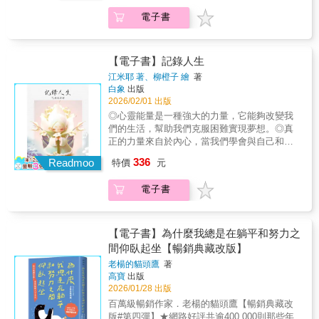
關懷，都不是真正的關懷。正如當你為了幫助
與身邊朋友的故事為起點，有人因家庭期待，
們的生活旅程。暫時的困境是生活給予的考驗
力量！▍諮商師暖心推薦（依姓氏筆畫排列）
別人而幫助別人的時候，都不是真正的幫助，
被困在不屬於自己的道路上；有人在友情與愛
電子書
上天總是會讓人明白祂每次對你做的安排只為
諮商心理師｜黃之盈諮商心理師、暢銷作家｜
那都是自己的需要。．健康的夫妻關係，則是
情之間，選擇承擔放手的代價；有人只是你我
成就輝煌的未來相信我 現在的你無法與環境鬥
瑪那熊【本書金句】▍聆聽自己內心的聲音．
他們能帶著愛去解決問題，而不是帶著情緒發
生命中短暫出現的小角色，卻在低谷裡，默默
爭 在未來並非壞事因為 你正處在上天安排最好
愛自己就是放過自己，不去跟自己較真。．你
洩到對方身上。▍讀者愛自己推薦這本書最觸
撐住了自己的人生。這些故事沒有華麗包裝，
的位置這是一部陪你走過人生高低起伏的內省
一直都是被認可的，一直都是被愛的。那個否
【電子書】記錄人生
動人心的地方，是作者以自己為案例，用第一
卻真實得令人心頭一震——它們提醒我們：
記錄，江米耶以時間為軸，將生命中一次次迷
定你的人，只有你自己。．你才是最可能懂你
江米耶 著、柳橙子 繪
著
人稱帶領讀者走進他的心路歷程。那份坦誠與
「只是看起來很努力」的生活，其實最危險；
惘、失去、覺醒與和解，化為內觀而不張揚的
自己的人，你才是那個「你若懂我，該有多
白象
出版
自我揭露，讓人更容易產生共鳴，也更願意停
再好的朋友，也經不起你過度的直白；為了合
文字，直面人性、情感、命運與選擇的真相。
好」的人，你才是最瞭解自己心底想法、最知
2026/02/01 出版
下來反思自己。書中談覺察、談自我發現，也
群而勉強自己，往往是在浪費青春。全書收錄
不談宏大理論，只談每個人都會遇到的痛、
道自己心底真實秘密，最不會欺騙、背叛和離
◎心靈能量是一種強大的力量，它能夠改變我
談如何在關係中看見彼此的局限：「『愛』有
47篇隨筆與故事，有的讓人會心一笑，有的令
愛、執念與放下；人法地，地法天，天法道，
開自己的人。▍如何察覺他人內心的想法．一
們的生活，幫助我們克服困難實現夢想。◎真
時候過於沉重，但被理解、被看見，才是真正
人鼻酸沉默，也有的，在你最迷惘、最撐不住
道法自然，邀你靜靜看見自己——當你不再急
個有修養的人不會有這麼多的看不慣，是因為
正的力量來自於內心，當我們學會與自己和諧
讓人鬆一口氣的力量。」因此，只有真正懂得
的時刻，輕輕推你一把，讓你重新站穩腳步。
著證明、不再執著圓滿，生命反而開始和諧起
他懂得尊重他人和自己的不同。．一個內心充
共處時，生活將會變得更加美好。◎讓我們一
愛的人，才有能力好好愛人。叢非從的文字敏
如果你相信，夢想不只是口號；如果你仍想靠
336
來。◎代理經銷：白象文化更多精彩內容請見
Readmoo
滿愛的人，必然會帶著愛去理解和尊重別人，
特價
元
起探索這份內在的力量，讓心靈的光芒照亮我
銳而細膩，能把人心最深處的脆弱與渴望說得
自己的雙手，改寫未來——那麼，請在迷惘時
http://www.pressstore.com.tw/freereading/9786263
而不是情緒氾濫。．一切以「關懷」為目的的
們的生活旅程。暫時的困境是生活給予的考驗
透徹，這本書就像開了一盞燈，陪你看見自
翻開這本書，在撐不下去的時候，讀一小段就
關懷，都不是真正的關懷。正如當你為了幫助
電子書
上天總是會讓人明白祂每次對你做的安排只為
己，也看見身邊重要的人。
好。你並不孤單。努力的人，本來就不該孤
別人而幫助別人的時候，都不是真正的幫助，
成就輝煌的未來相信我 現在的你無法與環境鬥
單。
那都是自己的需要。．健康的夫妻關係，則是
爭 在未來並非壞事因為 你正處在上天安排最好
他們能帶著愛去解決問題，而不是帶著情緒發
的位置這是一部陪你走過人生高低起伏的內省
【電子書】為什麼我總是在躺平和努力之
洩到對方身上。▍讀者愛自己推薦這本書最觸
記錄，江米耶以時間為軸，將生命中一次次迷
間仰臥起坐【暢銷典藏改版】
動人心的地方，是作者以自己為案例，用第一
惘、失去、覺醒與和解，化為內觀而不張揚的
老楊的貓頭鷹
著
人稱帶領讀者走進他的心路歷程。那份坦誠與
文字，直面人性、情感、命運與選擇的真相。
高寶
出版
自我揭露，讓人更容易產生共鳴，也更願意停
不談宏大理論，只談每個人都會遇到的痛、
2026/01/28 出版
下來反思自己。書中談覺察、談自我發現，也
愛、執念與放下；人法地，地法天，天法道，
百萬級暢銷作家．老楊的貓頭鷹【暢銷典藏改
談如何在關係中看見彼此的局限：「『愛』有
道法自然，邀你靜靜看見自己——當你不再急
版#第四彈】★網路好評共逾400,000則那些年
時候過於沉重，但被理解、被看見，才是真正