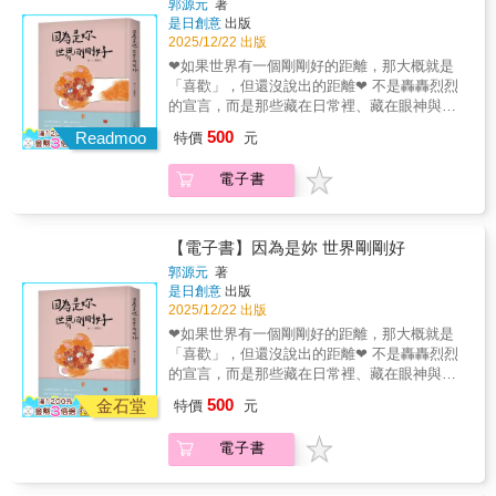
每扇大門金：回歸澄明………PART 7：別忘記
郭源元
著
智慧中成長，這本手抄書以「大地生生不息」
熬，以及與聖嚴法師結緣後跨越世界拍攝紀錄
似曾相識的「甜蜜的罪惡感」（Guilty
是日創意
出版
為奇蹟留下空間金：定靜安慮………PART 8：
為概念，寓意著智慧根植於生活，並在生命的
片《他的身影》。在這些歷程中，他以修行、
Pleasure）與身材焦慮。
2025/12/22 出版
在風暴中，安住身心水：靜中見性………PART
流轉與變化中不斷延展。全書依循五行相生的
勇氣與願力實踐「難行能行」，讓讀者深刻感
9：成為我在世界上最想見到的樣子水：圓融的
❤如果世界有一個剛剛好的距離，那大概就是
循環──木⮕火⮕土⮕金⮕水⮕（再轉）木，將
受 善意如何穿越逆境、點亮生命。本書並收錄
智慧……PART 10：我有盡力而為木：再出
「喜歡」，但還沒說出的距離❤ 不是轟轟烈烈
比約恩的智慧結晶設計成12個手抄階段，配色
32 位跨世代推薦者--包括醫師、作家、公益工
發…………PART 11：我可以選擇要打包的行
的宣言，而是那些藏在日常裡、藏在眼神與沉
上也對應了五行的顏色。每一階段象徵生命中
作者、媒體人、地方領袖與青年創業者。他們
囊木：終點也是起點…PART 12：感謝我活著
默裡的喜歡； 是在心裡練習了無數次，卻始終
的一種修習與成長：木：觀照的起點……PART
500
以真摯文字見證《點燈》的影響力，也見證這
Readmoo
特價
元
的每一瞬間▍每一次落筆都能聆聽內心的指南
沒有勇氣說出口的那句話。 全書以低彩度的柔
1：永遠從自己開始木：順勢而生………PART
盞明燈如何在32年間照亮成千上萬的人心。如
針在12個手抄階段中，各有9則金句，合計108
和色彩，與像孩子般純粹的鉛筆與蠟筆筆觸，
2：隨順事情本來的樣子火：點燃覺知………
果你正面臨人生低潮、尋求方向，或渴望理解
電子書
則。你可以依序抄寫，也能翻閱書頁，挑選當
描繪關於相遇、悸動、思念與陪伴的瞬間
PART 3：我的念頭不等於我火：全心在當
台灣最真實的人性故事，這本書能陪伴你走過
天最觸動內心的一句，靜心書寫。這本書的封
&mdash;&mdash;那些不完美，卻最真實的心
下……PART 4：當下才是生命真正存在的唯一
長夜、點亮前方的「心靈指南」。是一本讓你
面圖《在玫瑰色晚霞中觀照他者》，也是由當
意。 小時候，我們對愛的想像，來自童話故
地方土：扎根現實………PART 5：張開手掌
重新相信善良、找回希望與勇氣的書。
今古巴重量級且身價最高的藝術家托馬斯．桑
事：白馬王子、灰姑娘、幸福快樂的結局。但
【電子書】因為是妳 世界剛剛好
土：學會信任………PART 6：走進為我敞開的
切斯所繪。畫面中兩個人在周遭高大樹木包圍
隨著時間流動，人生裡的愛慢慢變得不再單
每扇大門金：回歸澄明………PART 7：別忘記
郭源元
著
下，靜靜坐在湖邊對望，彷彿也在提醒靜心抄
一。長大後才明白，愛不是拯救，也不是永遠
是日創意
出版
為奇蹟留下空間金：定靜安慮………PART 8：
寫的本意──你落在紙上的每一筆，其實都是觀
一帆風順，而是即使經歷爭吵、眼淚與傷心，
2025/12/22 出版
在風暴中，安住身心水：靜中見性………PART
照，既是照見他者，也是照見自己。如果你曾
仍願意在冷靜之後走回彼此身邊，一起吃一頓
9：成為我在世界上最想見到的樣子水：圓融的
❤如果世界有一個剛剛好的距離，那大概就是
被比約恩的人生故事啟發，透過這本書的書
飯、分享生活的片刻。 書中轉化了「大地」與
智慧……PART 10：我有盡力而為木：再出
「喜歡」，但還沒說出的距離❤ 不是轟轟烈烈
寫，願你把智慧落實於日常中，並進一步觸發
「女性」的意涵，書名中的妳，代表女性、也
發…………PART 11：我可以選擇要打包的行
的宣言，而是那些藏在日常裡、藏在眼神與沉
更多深具洞察力與慈悲的智慧，讓智慧生生不
代表愛，那是一種滋養、守護、溫柔而堅韌的
囊木：終點也是起點…PART 12：感謝我活著
默裡的喜歡； 是在心裡練習了無數次，卻始終
息與扎根，長成在人生風雨中依然屹立不搖的
500
力量。透過文字與圖像，將這份細膩的情感，
金石堂
特價
元
的每一瞬間▍每一次落筆都能聆聽內心的指南
沒有勇氣說出口的那句話。 全書以低彩度的柔
大樹，進而改變自己一輩子，通往永恆的幸
轉化為一頁頁靜靜陪伴與愛的畫面。 這不是一
針在12個手抄階段中，各有9則金句，合計108
和色彩，與像孩子般純粹的鉛筆與蠟筆筆觸，
福。
本要定義「愛應該是什麼」的書。 源元說：
電子書
則。你可以依序抄寫，也能翻閱書頁，挑選當
描繪關於相遇、悸動、思念與陪伴的瞬間
「我更希望，讀者在翻閱的同時，能想起自己
天最觸動內心的一句，靜心書寫。這本書的封
&mdash;&mdash;那些不完美，卻最真實的心
的故事、某個人、某個時刻。因為『剛剛好』
面圖《在玫瑰色晚霞中觀照他者》，也是由當
意。 小時候，我們對愛的想像，來自童話故