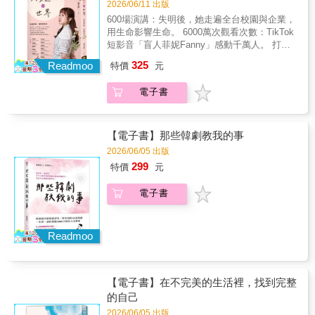
的決定──偷渡登上黑船，只為向敵人學習。他
2026/06/11 出版
上，恐怕沒有比吉田松陰更「瘋狂」的人了。
明白，光靠敵意無法拯救國家，唯有理解與學
在短短30年的生涯中，他以強烈的個人魅力，
600場演講：失明後，她走遍全台校園與企業，
習、實際付出行動，才能真正改變未來。之後
從松下村塾這間小型私塾中，培養出伊藤博
用生命影響生命。 6000萬次觀看次數：TikTok
更是開設了一所小型私塾「松下村塾」，培育
文、高杉晉作等眾多異才。本書收錄了吉田松
短影音「盲人菲妮Fanny」感動千萬人。 打破
出伊藤博文、高杉晉作等足以影響往後日本走
陰拚盡一生想傳達的願望。這些話逐一銘記於
社會對視障者的職業框架，推動「視障純觸覺
325
向的人才。本書以吉田松陰的思想為核心，將
Readmoo
特價
元
心之際，那份年少歲月中遺失的「狂熱之心」
化妝課」、「身心障礙自媒體經營課程。「黑
這位目光深遠、以滿腔熱血奔走於幕末的天才
也將在你的內心深處復甦。
暗也可以是新生的起點。」這本書獻給每一位
思想家所留下的話語，轉化為現代人也能輕鬆
電子書
正處於低谷、對未來感到迷惘的你。當我們學
理解的176則精煉格言，從「心、士、志、知、
會擁抱傷口，身體的限制將不再是枷鎖，你會
友、死」六大面向層層剖析，深入足以影響整
發現——只要有勇氣面對創傷，我們都能成為
個世代的關鍵理念，啟發讀者掌握改變未來的
照亮自己的那道光。 她的視界，只能看見常人
【電子書】那些韓劇教我的事
生命力量。當你遭遇困難、當你快要失去自
八分之一的光影，雖然眼前幽暗，她的畫卻揮
2026/06/05 出版
信、當你快被壓力擊垮之時，這本書將帶給你
灑出繽紛。她用畫與文字展現堅強信念：「每
299
突破現狀的勇氣。真正能改變未來的，從來不
特價
元
個靈魂都有屬於自己的道路，身體障礙無法限
是條件，而是「行動」──▌編譯者推薦日本史
制我們成為真正的自己。」二十歲那年，因為
上，恐怕沒有比吉田松陰更「瘋狂」的人了。
電子書
網路霸凌帶來的巨大壓力，導致她的視神經受
在短短30年的生涯中，他以強烈的個人魅力，
損，失去九成的視力。在最青春的花樣年華，
從松下村塾這間小型私塾中，培養出伊藤博
世界瞬間只剩下一片模糊的黑暗。難過沮喪過
文、高杉晉作等眾多異才。本書收錄了吉田松
後，她選擇接受面對再也看不見的現實。為了
Readmoo
陰拚盡一生想傳達的願望。這些話逐一銘記於
不讓父母擔心，在沒有資源、也沒有後盾之
心之際，那份年少歲月中遺失的「狂熱之心」
下，她獨自一人搬到台北，在黑暗中摸索獨立
也將在你的內心深處復甦。
生活的可能性。她主動創造演講機會、深耕自
【電子書】在不完美的生活裡，找到完整
媒體，慢慢地將碎裂的自己重新拼湊起來，她
的自己
用行動證明：不論身體是否有障礙，我們都能
選擇成為真正的自己。
2026/06/05 出版