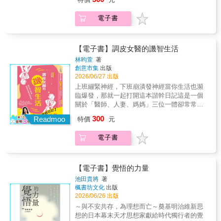
快的旅程！“無論身在何處，都要活出最真實的
號，因為在皮膚科看診的林醫師，不但要幫患
回內在力量與最特別的自己。在這本書中，我
前讀一個章節。我已經買了幾本送給身邊的
自己”“雲層之上，永遠是晴天”
者「調皮」，自己的個性更是無比調皮。生活
和你談情緒、談專業、談自律、談感情、談未
人，因為我相信他們也和我一樣，需要這份陪
電子書
上的各種好與不好，她都可以用幽默的文字記
來……這些議題，不會因為時代變動而過時，
伴。 ★這本書就像親耳聽見他的聲音與教誨，
錄下來，再補一記簡潔有力又ㄎㄧㄤ到不行的
因為它們對應的，是人心最深處永恆的渴望與
靈魂彷彿被溫柔地撫慰著。
諧音重擊，讓你倒在地上笑到蝦蛄。她有一位
困惑。我時常想，假如能在更年輕的時候，就
不識大體只會辨識大體的醫生老公，結婚前是
【電子書】調皮女醫的譏智生活
弄懂這本書中與你談到的這些事—關於關係的
情郎，結婚後是常把老婆擊敗的擊敗郎例如只
邊界、情緒的出口、自我的價值……是否就能
林昀萱
著
要常常把老婆惹火，你就擁有一個惹火的老
創意市集
出版
少走一些冤枉路，少承受一些本來可避免的創
婆。她有一隻看似童言無忌實則童言巨辱的無
2026/06/27 出版
傷？也許，可以。但也可能正是那些彎路與創
厘頭兒子，每次兩人哭笑不得的對話都讓人生
傷，才讓後來的領悟，有了更深刻的意義。—
上班繃緊神經，下班崩潰發神經當你生活也瀕
充滿了成Joke感。也讓她領悟到當媽的數學不
吳若權☆☆☆7大關鍵字，獻給曾經迷惘，此刻
臨爆發，那就一起打開這本諧幹日記這是一個
用太好，只要會數到三就夠了。她本人則是上
正在渡越的你☆☆☆關係／讓自己的內在與能
關於「醫師、人妻、媽媽」三位一體卻常常合
班調皮下班也調皮的皮膚科女醫，診間裡發生
力都足夠強大●所有人際關係的問題，看似都是
體失敗的故事。「調皮女醫」是她給自己的稱
300
的各種荒誕趣聞、醫師Online路上的光怪陸離
Readmoo
特價
元
遇到來自外在環境的阻礙，但必須回到自身的
號，因為在皮膚科看診的林醫師，不但要幫患
經驗，這些醫療奇事、家庭內亂、育兒崩潰日
內在，突破宿命的侷限，才能找到真正長久而
者「調皮」，自己的個性更是無比調皮。生活
記，組合成了這本充滿生活智慧的隨筆集。
電子書
有效的解決方法。情緒／找回自己內心所渴望
上的各種好與不好，她都可以用幽默的文字記
************◆──願每一個生命中的傷口，都能
的、真正的勇敢●碰到不確定的、或不能勝任的
錄下來，再補一記簡潔有力又ㄎㄧㄤ到不行的
化作歡笑一朵。──◆別再羨慕為什麼別人的人
問題，要鼓勵自己勇敢地撥雲見日，去碰觸內
諧音重擊，讓你倒在地上笑到蝦蛄。她有一位
生比較好玩，當你也學會將震驚化為走鐘（台
心最深沉的恐懼，然後找到解決問題的方法，
不識大體只會辨識大體的醫生老公，結婚前是
【電子書】覺悟的力量
語），所有平凡不過的日常點滴都是一種養
度過難關。鍛鍊／讓自己的心不再委屈，主動
情郎，結婚後是常把老婆擊敗的擊敗郎例如只
池田貴將
著
分。★警告：本書有滿滿諧音梗，請勿當做國
做選擇●每一件事，都會因為我們的決定，而有
要常常把老婆惹火，你就擁有一個惹火的老
楓書坊文化
出版
文課本練中文！ ★醫界、網紅們笑到流淚推薦
不同的風貌與發展。尤其那些掙扎了許久之後
婆。她有一隻看似童言無忌實則童言巨辱的無
2026/06/26 出版
吳介山｜臺灣皮膚科醫學會理事林政賢｜林政
才做出的取捨，正反映出自己內心深處，最在
厘頭兒子，每次兩人哭笑不得的對話都讓人生
～與不安共存，為理想而亡～奠基明治維新思
賢皮膚科診所院長綠君麻麻｜作家、閱讀推廣
意的價值。感情／一起在愛裡，看見真實的自
充滿了成Joke感。也讓她領悟到當媽的數學不
想的日本幕末天才思想家獻給時代獨行者的覺
人馬卡人妻｜知名網紅聞氫哥｜圖文作家
己●用同理取代對立，支持對方做自己，彼此都
用太好，只要會數到三就夠了。她本人則是上