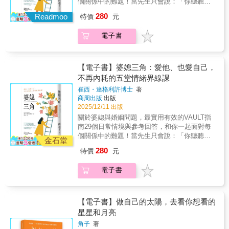
個關係中的難題！當先生只會說：「你聽聽就
◎特別撰文推薦這本書，無論從家德的角度出
這幾年秀冉動不動就對英實大發脾氣，好像他
係」，提供實用且溫暖的溝通策略。輯二「父
好」「我媽也沒有惡意」「我媽他沒那個意
發，還是從庭旭的眼裡透視，在在都可以看
做了不可原諒的事情，強烈委屈和生氣的情
280
Readmoo
特價
元
親的模樣與對我的影響」：由兒子庭旭書寫成
思」「你想太多了」「我媽一直都是那個樣
出，他們父子平日相處模式。雖然人際關係，
緒，後來甚至變成強烈的憤怒。
長歷程中的掙扎與蛻變！從迷惘少年到主動學
子」當婆婆常常說：「帶小孩要聽我的，你老
永遠沒有絕對的模式，然而，從別人的個案，
電子書
習者，從台下聆聽者到站上講台的演說者。他
公就是我這樣養大的耶！」「你們夫妻都只想
我們確實也能勾勒出一些輪廓，一些條則，當
坦誠描繪父子間的張力與理解，延伸學習與思
要兩人世界，沒有人想陪我這個老媽子囉！」
成我們的借鏡。——蔡詩萍（作家、台北市文
考的領悟，細膩呈現身教的力量與情感的轉
「平常都不下廚只吃外面，這樣我兒子會不健
化局長）家德兄的長年陪伴，讓孩子可以真心
化。這不只是一本教養書，而是透過父子兩代
康耶！」你該怎麼辦？婆媳問題，肇因於男人
【電子書】婆媳三角：愛他、也愛自己，
說出，「一起跑步，一起聊天比較有趣，要比
的真誠對話，提煉出「掌握選擇權」與「從容
的缺席，他，不知如何協調雙方的夾心餅乾
速度，我去學校跟同學跑就好了。」這段話，
不再內耗的五堂情緒界線課
走自己的路」的生命精神。它提醒父母，唯有
她，不知怎樣才是適當的關係界線妳，愛他、
我讀了，幾乎淚灑。實在太幸福了，我羨慕家
崔西・達格利許博士
著
放手，孩子才能勇敢前行；也提醒我們，在繁
尊重她，同時也想好好對待自己如何解決看似
德兄的美好陪伴，造就的父子關係。——盧建
商周出版
出版
忙匆促、講求速成的時代裡，唯有放下焦慮與
雙邊、實為三角的家庭問題，守住自我，也同
彰（作家）真正的對話，不是在同一頻道講
2025/12/11 出版
糾結，才能察覺沿途風景。在這個飛快而喧囂
時守住婚姻？崔西・達格利許博士（Dr. Tracy
話，而是願意在不同頻率中聆聽。當父親願意
關於婆媳與婚姻問題，最實用有效的VAULT指
的時代，慢下來，正視並傾聽自己內心的選
Dalgleish）自創「VAULT方法」，打造從溝通
說出自己年少的迷惘、說出對兒子的歉疚；當
南29個日常情境與參考回答，和你一起面對每
擇；並以祝福取代對立，幸福便不再是奇蹟。
價值觀到設定健康界線的五個步驟，更針對29
兒子願意開口說：我需要你、也想被理解——
個關係中的難題！當先生只會說：「你聽聽就
◎特別撰文推薦這本書，無論從家德的角度出
個最常見的日常情境設定參考回答：Q：當先生
金石堂
那一刻，教養的課題就從「我教你」轉為「我
好」「我媽也沒有惡意」「我媽他沒那個意
發，還是從庭旭的眼裡透視，在在都可以看
總是替媽媽說話、甚至責怪我時，該怎麼辦？
280
們一起」。——蔡淇華（惠文高中圖書館主
特價
元
思」「你想太多了」「我媽一直都是那個樣
出，他們父子平日相處模式。雖然人際關係，
「我不是要你選邊站，我只是希望你能理解當
任、作家）◎熱情好評推薦文科教授-王文仁
子」當婆婆常常說：「帶小孩要聽我的，你老
永遠沒有絕對的模式，然而，從別人的個案，
事情發生時，我的感受是什麼。你能試著站在
（作家、虎尾科大語言中心教授 ）吳淡如（作
電子書
公就是我這樣養大的耶！」「你們夫妻都只想
我們確實也能勾勒出一些輪廓，一些條則，當
我的角度想想嗎？」Q：我應該把婆婆的問題都
家）李儀婷（薩提爾教養作家）郝旭烈（郝聲
要兩人世界，沒有人想陪我這個老媽子囉！」
成我們的借鏡。——蔡詩萍（作家、台北市文
告訴先生嗎？「今天你媽媽沒說一聲就過來，
音Podcast主持人）陳志恆（諮商心理師、教養
「平常都不下廚只吃外面，這樣我兒子會不健
化局長）家德兄的長年陪伴，讓孩子可以真心
我當時正忙著處理事情，真的有點困擾。我希
作家）黃國珍（品學堂創辦人暨閱讀理解學習
康耶！」你該怎麼辦？婆媳問題，肇因於男人
【電子書】做自己的太陽，去看你想看的
說出，「一起跑步，一起聊天比較有趣，要比
望我們能討論，之後如何處理這種臨時拜
誌總編輯）劉克襄（作家）謝文憲（企業講
的缺席，他，不知如何協調雙方的夾心餅乾
速度，我去學校跟同學跑就好了。」這段話，
星星和月亮
訪。」Q：該怎麼處理公婆待得太久，或比我們
師、職場作家）（按姓氏筆畫排序）
她，不知怎樣才是適當的關係界線妳，愛他、
我讀了，幾乎淚灑。實在太幸福了，我羨慕家
預期的更頻繁聯絡？「我們知道你們希望更常
角子
著
尊重她，同時也想好好對待自己如何解決看似