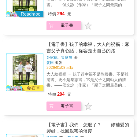
親身經歷，看懂大家的痛……馬克說，高中是
驟，幫助他們改善婚姻與性生活。我一定會在
對不完美的世界。這不是一本教你「如何當好
書。——侯文詠（作家）「親子之間最美的互
他跟家裡處得最不好的時候，從與爸爸的肢體
諮商中使用這本書，也會將之推薦給朋友！」
父母」的書，而是一本教你「如何讓愛被看
動：不是誰教誰，而是彼此成就彼此。」一個
294
衝突，到跟媽媽的情緒冷戰……可是他並沒有
Readmoo
特價
元
——黛布拉．泰勒（Detra L. Taylor）婚姻與家
見」的書。
懂得說對不起、且能聆聽孩子的父親，一個懂
18歲就逃家，相對的，他和媽媽朝夕相處到32
庭治療師「我們一起閱讀了這本書，並一致認
得付出關心、在爸爸運動受傷時停下腳步的兒
歲。（別擔心，馬克媽還活得好好的，當時是
電子書
為桑蒂和邁可以專業而到位的方式，分享了每
子。勵志暢銷作家吳家德與兒子的生命思索，
她決定主動搬家）這麼多年，他看見家人的另
對夫妻都需要了解的、實用且真實的婚姻與性
父子對談火花激盪出多元處世哲學，「不急著
一面、看見情緒，也看懂網友的來信……✦期
愛關鍵真理。」——蒙特爾與克莉絲汀．喬登
成功，也不害怕慢」。從容走過眼前的崎嶇與
待道歉，是活在自設監獄「我就是過不去
（Montell and Kristin Jordan），《我們就是這
蜿蜒，才能踏實掌握生命選擇權。我不把自己
【電子書】孩子的幸福，大人的祝福：麻
啊！」很多人面對家庭問題會這樣反駁。今天
樣做的：讓你的婚姻成為傑作》作者「書中結
的遺憾，投射在孩子身上。我學生時代的成績
吉父子真心話，從容走出自己的路
不管我們長成了什麼樣的大人，永遠都可以責
合了令人耳目一新的當代性研究以及頁頁可實
中等，沒有耀眼的名次。但我並不覺得那是失
怪：是原生家庭把我變成這樣的。但歸因之
吳家德、吳庭旭
著
踐的應用建議，能為婚姻帶來全方位的更新，
敗，反而感謝那段平凡的日子，讓我懂得努力
麥田
出版
後，問題解決了嗎？沒有。只有當你止息了心
不論是在臥室內或外。每對夫妻（包括我們自
的價值。許多父母容易陷入一種無形的補償心
2026/01/08 出版
中的苦，才真正止息了來自於上一代、上上一
己）都能從這本書中受益！」——戴夫與艾希
理：「我當年沒做到的，就要孩子幫我完
代、乃至世世代代的苦。✦翻開這本書，從怨
大人給祝福 ＝ 孩子得幸福不是教養書、不是雞
莉．威利斯（Dave and Ashley Willis），《裸
成。」但這樣的期待，往往變成壓力。孩子的
靈小隊脫隊！❝你的內在就像是一群孩子，痛苦
湯書、更不是勵志書，它是父子之間動人的情
婚》作者、播客主持人「《親密限定》結合了
人生，終究該由他自己去書寫。我時常提醒自
則是其中的drama queen，但要記得，你才是這
書。——侯文詠（作家）「親子之間最美的互
作者的專業經驗與全新的紮實研究，能幫助你
己：不要用「我覺得好的路」，取代「他想走
金石堂
個班的導師！❞過去可以塑造一個人，但不能決
動：不是誰教誰，而是彼此成就彼此。」一個
不再憑空猜測，開啟更親密的婚姻與性關係。
的方向」。我能做的，是分享經驗、提供資
294
特價
元
定一個人。面對自己的過去是很了不起的決
懂得說對不起、且能聆聽孩子的父親，一個懂
一定要讀！」——朗與南．迪爾（Ron and Nan
源，但不干涉選擇。因為父母最該給孩子的禮
定。長大的你、處理痛苦的你、帶傷前行的
得付出關心、在爸爸運動受傷時停下腳步的兒
Deal），賦予愛的力量研習會講師、《重建
物，不是「安排好的人生」，而是「相信他能
電子書
你，這段路程就如同勇者鬥惡龍的冒險。而你
子。勵志暢銷作家吳家德與兒子的生命思索，
愛：混合家庭的愛之道》作者「這本書解鎖那
自己安排人生」。——吳家德回頭看書中我寫
要拯救的，就是你自己。✦家家有本難念的
父子對談火花激盪出多元處世哲學，「不急著
些導致夫妻彼此對立的秘密與誤解，引導他們
的這十篇文章，它們都源自生活裡的自然片
經，網友們淚謝推薦：「你永遠有選擇」這真
成功，也不害怕慢」。從容走過眼前的崎嶇與
經歷全新的理解、同理與愉悅。」——蓋瑞．
段，有時是一次爭吵，有時是一起運動，有時
是一句太棒、太棒的話了！：最近突然對家人
蜿蜒，才能踏實掌握生命選擇權。我不把自己
【電子書】我們，怎麼了？——修補愛的
湯瑪斯（Gary Thomas），《神聖婚姻》與
是某個談話的瞬間。沒有刻意安排，就是我們
產生很多情緒，碰到給媽媽的信那邊，直接在
的遺憾，投射在孩子身上。我學生時代的成績
《婚姻中的性愛》作者「這本書融合了深刻洞
裂縫，找回親密的溫度
日常的相處方式。在書寫的過程中，我也慢慢
辦公室哭成狗，嗚嗚嗚：謝謝馬克、瑪麗總是
中等，沒有耀眼的名次。但我並不覺得那是失
察、嚴謹研究與實用建議！毫無疑問，它將為
發現，原來我對父親有一些平常不會特別提起