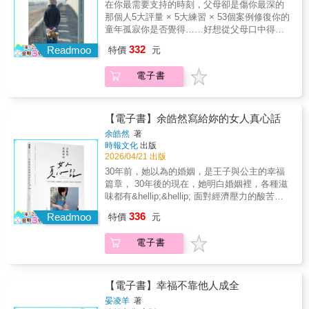
「如何與成年子女相處」的指引寥寥無幾。家
在你最需要支持的時刻，父母卻是傷你最深的
能力，為什麼不幫？」這些不是極端案例，而
庭關係專家吉姆．伯恩斯博士擁有多年父母與
那個人5大評量 × 5大練習 × 53個案例修復你的
是愈來愈常出現在社會新聞裡、也悄悄發生在
成年子女的輔導經驗，他聚焦孩子成年後「父
童年孤寂你是否覺得……好想從父母口中得到
無數家庭中的日常。當孩子成為大人，你還在
母身分必須轉變」的關鍵階段，教你在這段最
肯定或讚美。父母總是不了解你，再怎麼努
332
指點他的人生嗎？也許是一通臨時打來、開口
Readmoo
特價
元
漫長、也最複雜的親子關係裡思考：◆什麼時
力，都無法溝通。父母只關心我錢夠不夠用，
就要錢的電話；也許是早已搬空的房間，又被
候該閉上那張「指導人生的嘴」？◆什麼時候
從沒關心過我內心的感覺。就算獲得再高的成
要求重新整理出來；也可能是在你不認同、甚
電子書
該打開「尊重與信任的門」◆如何在孩子要求
就，父母都只會潑我冷水。如果你也有同樣的
至擔憂的婚姻、職涯或人生選擇面前，你一句
金錢、協助或重新依賴時，分清支持與縱容？
狀況，可能就是「假性孤兒」……這些父母在
話都還沒說，就先被貼上「管太多」、「不尊
◆如何避免愛變成失控的付出，甚至推著孩子
孩子面前豎立了高牆，擋住了他們尋求親密感
重」的標籤。當長大成人的孩子與父母的價值
走向更大的風險？伯恩斯博士不是要父母完全
情的道路。看過本書，你將明白：為何無法與
【電子書】余皓然寫給妳的女人真心話
觀愈走愈遠，想給建議，被拒於門外；想放手
旁觀、袖手不管，也不是要讓孩子任意而行，
父母建立親密互動、為何父母無法給予愛的養
余皓然
著
沉默，又擔心孩子承擔不起後果……究竟該如
而是與父母分享一種成熟、不越界卻仍在場的
分，又為何總在人生重大決定上，父母帶來的
時報文化
出版
何繼續愛，才不會彼此傷害？人們花在做成年
參與方式：◆在孩子尚未做出決定時，如何分
陰霾與否定如影隨形。而生長在這樣的家庭
2026/04/21 出版
子女之父母的時間，遠超過孩童或青少年階
享經驗，而不是替他決定人生。◆在孩子已經
裡，是很孤單的成長經驗……藏在親情影子裡
30年前，她以為的婚姻，是王子與公主的幸福
段，但與早期教養相關的豐富文獻相比，關於
選擇之後，如何尊重差異，停止說服與糾正。
的噩夢：．父母要求完美魔咒：每件事都要做
篇章， 30年後的現在，她明白婚姻裡，各種滋
「如何與成年子女相處」的指引寥寥無幾。家
◆當你不喜歡孩子的伴侶、不認同他的生活方
到最好，也許爸媽就會稱讚我了……．父母的
味都有&hellip;&hellip; 面對經濟壓力的酸苦、
庭關係專家吉姆．伯恩斯博士擁有多年父母與
式時，如何守住關係，而不撕裂情感。◆當孩
情緒潛規則：為了安撫爸媽的情緒，我總是疲
迎接孩子到來的甜美、 夫妻相處的各種摩擦、
成年子女的輔導經驗，他聚焦孩子成年後「父
子犯錯、為選擇付出代價，甚至後悔時，父母
336
於奔命……．父母的情感的高牆：沒有我，爸
Readmoo
特價
元
身為公眾人物必須忍受的的異樣眼光、 一層一
母身分必須轉變」的關鍵階段，教你在這段最
該如何回應，才不會替他扛走本該學習的功
媽也無所謂、爸媽不喜歡我的親近……童年的
層疊加、包覆著自己。 在這日日往復堆疊的時
漫長、也最複雜的親子關係裡思考：◆什麼時
課？伯恩斯博士不主張替孩子收拾後果，也不
孤單包圍著我們，就算長大，仍無法擺脫，只
電子書
光裡， 余皓然始終沒把自己忘記， 她用最堅毅
候該閉上那張「指導人生的嘴」？◆什麼時候
鼓勵冷眼旁觀，而是教父母在責任歸屬清楚的
是換了另一個形式：沮喪、焦慮、長期緊張、
的愛，讓整個家庭度過最昏暗的還債時光， 她
該打開「尊重與信任的門」◆如何在孩子要求
前提下給出支持、陪伴與情感上的穩定，讓孩
壓力、睡不著等失控的感覺折磨我們。美國知
用最溫柔的愛，成就孩子，讓他們長出自己的
金錢、協助或重新依賴時，分清支持與縱容？
子知道：「你必須為自己的選擇負責，但你不
名心理學家琳賽．吉普森博士，累積20年的諮
模樣。 她以最優雅美麗的身影，料理著婚姻生
◆如何避免愛變成失控的付出，甚至推著孩子
【電子書】幸福不靠他人成全
是孤單一個人。」差異愈來愈大，父母還能怎
商經驗，分享真實案例，讓我們看見父母帶來
活裡的大小事， 也用最純粹的愛，滋養著自
走向更大的風險？伯恩斯博士不是要父母完全
晏凌羊
著
麼愛孩子？本書不只適合成年子女的父母，也
的痛，解開親情的枷鎖，修補世世代代的情感
己， 才有今天在大家面前的她。 余皓然想和你