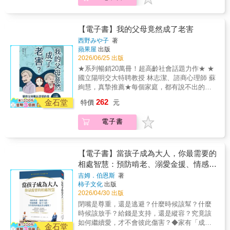
中，沒有人是局外人，一次一點點地練習靠
能是壓倒生活的最後一根（超巨大）稻草！當
近，才能更真實地面對彼此。本書從親密疏離
「只有我在忙」的委屈情緒反覆累積，三不五
的情境，談及科技造成的「親密錯覺」，而躲
時的小爆炸也會釀成毀滅性的大爆炸！為了不
在父母角色後面的「夫妻關係」又怎樣影響了
【電子書】我的父母竟然成了老害
讓日常瑣事打壞家庭和諧，本書透過幽默漫畫
孩子……多面向地探索：我們是如何在關係中
西野みや子
著
與具體清單，將那些（豬）隊友「看不到、不
失去自我，又能如何重新找回自己、修復彼
蘋果屋
出版
知道、沒想過」的隱形勞動全數透明化。本書
此。真正的親密關係，不需要完美，而是我們
2026/06/25 出版
希望讓各位為家務辛勞的主婦／主夫一吐怨氣
願意在彼此的脆弱中相遇。★本書特色：● 一
★系列暢銷20萬冊！超高齡社會話題力作★ ★
之餘，也願大家活用家事清單，減輕個人家務
段真實且健康的關係，不是有多完美。而是兩
國立陽明交大特聘教授 林志潔、諮商心理師 蘇
壓力，使世界上的待洗衣物碗盤少一點，家庭
個人願意面對彼此的脆弱，能坦露需求與失
絢慧，真摯推薦★每個家庭，都有說不出的
笑聲多一點。從此共居生活也能從「一個人的
望；在衝突之後，仍然願意彼此靠近與修復，
難！結合「家庭議題 × 高齡社會 × 情感共
勞動」變成「全家人的愉快日常」喲！＿＿＿
262
金石堂
一次又一次努力地迎向彼此。● 一段關係在外
特價
元
鳴」，一部誠實描繪「高齡父母與成年子女關
＿＿＿＿＿＿＿＿＿＿＿＿＿＿＿＿＿＿＿＿
人眼中看起來很好，甚至兩位當事人也覺得似
係」的半紀實漫畫。當依靠成了束縛，在「責
＿＿＿＿＿＿＿＿＿＿＿＿＿＿＿ 比「離婚
乎很好，但又有哪裡「怪怪的」──在本書中，
電子書
任」與「衝突」之間，究竟該如何自處？
協議書」還要嚇人的「家事列表」，你／隊友
我想更廣義地來討論這些「親密疏離」的關係
做了幾項？□替換衛生紙☑補充洗碗精、沐浴
樣態。這種在一起卻仍感到孤單的關係狀態，
乳 □倒除濕機的水 □更換抽油煙機濾網 □
多半會因為生命的不同發展挑戰（例如新手夫
收拾玄關的傘 □換季時洗被單 □整理帳單
【電子書】當孩子成為大人，你最需要的
妻、從情人到父母角色、空巢期等），或是關
☑幫遙控器換電池 □陪小孩養寵物 □採買食
相處智慧：預防啃老、溺愛金援、情感疏
係以外的刺激（例如外遇、家人遭遇重大傷病
材（還要考慮家中現有存糧與家人需要的營
離、鑄下大錯，父母愛的界線該畫在哪
吉姆．伯恩斯
著
等），讓缺乏親密連結與溝通的關係凸顯出
養） □檢查冰箱內食物有沒有過期 □讓房間
柿子文化
出版
裡？
來。而伴侶們會驚覺：「這個人跟我的差異怎
通風、換氣 □將內衣褲、衣服、毛巾收到對應
2026/04/30 出版
麼這麼大？！」、「他完全不懂我！」、「我
的地方（列表未完……） 快翻開本書，邀請
閉嘴是尊重，還是逃避？什麼時候該幫？什麼
跟他沒法溝通」等，滿心懷疑自己是否選錯了
隊友來勾選（懺悔）吧！！＿＿＿＿＿＿＿＿
時候該放手？給錢是支持，還是縱容？究竟該
人。其實，未必是你選錯了人，而是彼此都不
＿＿＿＿＿＿＿＿＿＿＿＿＿＿＿＿＿＿＿＿
如何繼續愛，才不會彼此傷害？◆家有「成年
自覺地重複著無法親密的互動模式，也就是本
金石堂
＿＿＿＿＿＿＿＿＿本書特色§特別企劃：書衣