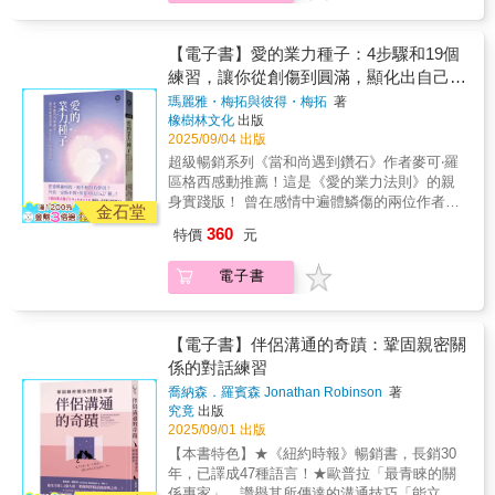
力、謊言與背叛，逐漸學會辨識隱藏在伴侶偽
地分享他們相遇前後的生活與心境。後半部則
裝下的自戀跡象，練習照顧自己傷痕累累的內
完整傳授「業力法則」的實踐步驟：先 設定清
心，學習不為他人而活，從有毒關係中倖存。
晰、具體的目標再 行善播種──想要忠誠友愛的
【電子書】愛的業力種子：4步驟和19個
這些故事，或許也是你的故事。你可能也遇上
伴侶，就去陪伴同樣渴望愛的人最後 用冥想加
練習，讓你從創傷到圓滿，顯化出自己的
了愛失能的伴侶，被感情消耗得身心俱疲。本
速萌芽，讓理想伴侶來到你的面前書中完整呈
理想伴侶
書以心理學理論為基礎，透過真實案例剖析五
瑪麗雅・梅拓與彼得・梅拓
著
現「種子定律」與十九種冥想練習，讓你──◎
橡樹林文化
出版
種自戀型伴侶的行為模式與操控手法，邀請你
遇見靈魂契合的伴侶，或實際改善目前的伴侶
2025/09/04 出版
發現傷痕背後的真相，希望陪伴你找回愛與被
◎ 清理外遇與欺瞞等毒素，建立常保火花又穩
愛的能力，重拾自己。當愛成了控制、關係成
超級暢銷系列《當和尚遇到鑽石》作者麥可‧羅
定持久的關係◎ 與伴侶建立共同的目標與興
了折磨，而你為了他一再質疑自己──不是你不
區格西感動推薦！這是《愛的業力法則》的親
趣，在財務上實現共榮不論你是想打造理想伴
夠好，而是他不懂得愛人。
身實踐版！ 曾在感情中遍體鱗傷的兩位作者，
侶，還是想修補、提升現有關係，都可以運用
金石堂
透過西藏古老智慧法則，親手創造出忠誠、尊
書中傳授的業力法則──真愛不是奇蹟、無關命
360
特價
元
重與喜悅並存的愛情。他們用自身經歷證實──
運，是你每天播種的結果。
我們所經驗的世界由自己創造。本書前半部，
電子書
兩位作者以宛如交換日記般的交替視角，真誠
地分享他們相遇前後的生活與心境。後半部則
完整傳授「業力法則」的實踐步驟：先 設定清
晰、具體的目標再 行善播種──想要忠誠友愛的
【電子書】伴侶溝通的奇蹟：鞏固親密關
伴侶，就去陪伴同樣渴望愛的人最後 用冥想加
係的對話練習
速萌芽，讓理想伴侶來到你的面前書中完整呈
喬納森．羅賓森 Jonathan Robinson
著
現「種子定律」與十九種冥想練習，讓你──◎
究竟
出版
遇見靈魂契合的伴侶，或實際改善目前的伴侶
2025/09/01 出版
◎ 清理外遇與欺瞞等毒素，建立常保火花又穩
【本書特色】★《紐約時報》暢銷書，長銷30
定持久的關係◎ 與伴侶建立共同的目標與興
年，已譯成47種語言！★歐普拉「最青睞的關
趣，在財務上實現共榮不論你是想打造理想伴
係專家」，讚譽其所傳達的溝通技巧「能立刻