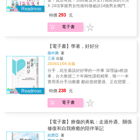
愛！實證有效！18則看透男女行為差異的方法
覆力讓老公和婚姻起死回生吧！武自珍 / REBT
X 24項掌握男女性格特徵祕訣14個男女獨門溝
理情行為心理治療法治療師 林少軒 / 臺灣毫無
Readmoo
通心法 X 18條戀愛之道 X 10篇心理測驗 ★ 如
隱藏事工負責人 吳孟玲 / 華得聯合法律事務所
293
特價
元
果你有下列任何一項需求，就要看這本書！□
主持律師 延玲珍 / 台灣真愛家庭協會執行長 馮
如何讓他人自然對我有好感？□ 如何判斷對方
珮 / 高雄福氣教會執行牧師 劉慈惠 / 資深教養
電子書
說的是真心話還是場面話？□ 如何讓討厭的老
專家搶救推薦
闆信任你？□ 如何從普通朋友升級為男女朋
友？□ 如何讓男性主管注意到你的努力？□ 如
何逆轉床伴成為戀人？□ 如何讓不說出結婚意
【電子書】學著，好好分
願的男友，有所表示？日本知名心理學者教
孫中興
著
你，根據男女差異，並藉由打扮、姿態、神
三采
出版
色、用詞、口頭禪、話題等，準確掌握對方內
2016/11/04 出版
心，奪回操控主導權！「用詞」透漏對方的個
分手，此生最該好好學的一件事 深理論x軟故
性■ 當男性說「最～」「絕對是～」 ► 有時不
事，台大教授二十年兩性課程精華，唯一一本
一定是肯定的意思，而是因為不安，才逞強這
實用系分手治癒書 獻給曾經愛過、正在戀愛，
麼說。■ 當女性說「……這是我聽說的。」►
或是失去愛的你們 & 【本書特色】 「失戀要怎
238
希望自己所說的內容能影響別人，也有可能是
Readmoo
特價
元
樣不難過？」 那是不可能的事情，不要做不可
看到別人傷腦筋而覺得愉快。「表情」隱藏真
能的事。 「要怎麼忘記他？」 不可能馬上忘記
實的祕密■ 沒笑容未必是不滿意 ► 仔細觀察對
電子書
的，所以不用強迫自己，總有一天會忘的。 總
方，如果嘴角上揚，應該純粹只是掩飾他的難
有一天，你忽然發現，早上醒來是帶著微笑
為情而已。【男女共通】從「打扮」了解對方
的，那天，痛苦就走了。 從兩個人變成一個
心理■ 時常戴著帽子的男性 ► 擅長察言觀色、
人，有時是主動的（對不起我回不去了），有
【電子書】療傷的勇氣：走過外遇、關係
溝通，時常在意他人眼光，有著不想為人知的
時是被動（直到死亡將我們分開）， 這是每個
修復和自我療癒的陪伴筆記
一面，懷抱著自卑感。希望成為頂尖人物的欲
人都必須面對的人生課題，卻沒有誰好好教過
望強烈。■ 精心設計穿著打扮的女性 ► 想強調
欣西亞
著
我們； 開始一段關係需要學習， 結束一份感情