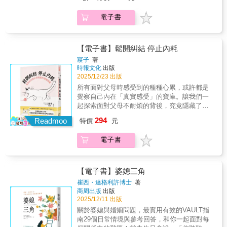
找到「屬於自己的人生解答」，關鍵在於是你
不強迫我該怎麼走、該成為誰，而是在日常的
方真實發出的聲音更清晰；但容易過度分析別
想要的，究竟是什麼？在《不將就的勇氣》
孩子的，不僅是深情陪伴，更是一份對生命的
其中緩慢修補自己、緩緩前行，從社會與他人
必須要「了解自己」。已經是成年人的你，有
對話與陪伴中，讓我提早接觸那些學校不一定
人說的話，也會過於在意他人的看法及反應。
中，她寫下自實務經驗提煉出的探索、臣服、
獨立思考，以及尋找自我、掌握人生「選擇
電子書
手上逐步拾回自己的靈魂，而選擇留在真實裡
權選擇要用什麼樣的方式與父母相處。?為什麼
會教、但未來一定會用到的能力——閱讀、寫
【感受型】：習慣用自我犧牲的方式去成就他
對抗、轉化四階段，細密交織訪談個案故事、
權」的訣竅。吳家德在銀行業打滾近二十年，
的人，終將獲得自由。▍本書特色★知名家事
你「無法拒絕」父母的要求？?覺察你從小到大
作、演說、主動思考，以及為自己學習的態
人，希望每個人都舒服；但會把別人的需要當
友人和專業人士的討論、自身經驗，書寫因深
從基層業務做起，只花不到九年就一路攀升至
律師三十餘年實務經驗的人生積累。★溫暖、
累積的「隱忍」。?與父母總說不通，是因為留
度。」全書分為兩輯：輯一「一位父親的真實
成自己的責任，不喜歡衝突，所以經常會一直
植社會、家庭的價值觀而陷入困境、覺察問
分行最高主管。中年轉職餐飲業開創新局，目
療癒、充滿力量，截然不同的柔韌書寫。★所
存在彼此記憶的版本有落差。?雙方都執著於
心聲」：由吳家德以父親身分出發，透過自身
【電子書】鬆開糾結 停止內耗
忍耐和配合。❤8大實用能量運動：內附圖解與
題，再奮起擺脫世俗的枷鎖，成就／找回自我
前擔任 NU PASTA 與天利食堂雙品牌總經理。
有置身親密關係者必讀，絕對不後悔。★三十
「對方一定要理解自己」才會吵架。?不必勉強
經驗談自我管理、人脈經營、理財觀念與情緒
兩位醫師親自示範的影片！能量運動➀EFT能量
的故事。書中有歷經離婚與外遇的女子、掙扎
寢子
著
廣結人脈、善於跨世代對談的他，可以說「沒
歲之前提早擁有不為過，三十歲過後必須擁有
自己只能有一種情感。
修養，傳遞對兒子的關愛。他不高姿態說教，
敲打法能量運動➁拉近關係能量運動➂和諧共振
時報文化
出版
於傳統框架的男性，也有中年破殼重生的靈
有聊不來的天」！此次與兒子庭旭展開深度對
的一本書。★邁入後半人生的中年人盛大共
而以行動與智慧分享，鼓勵年輕人正向思考、
2025/12/23 出版
能量運動➃愛的連結能量運動➄釋放怒氣能量運
魂。所有辯論與思考，最終都回到一個關乎所
談，除了分享教養觀點，更延伸至對生命、職
鳴，讚不絕口，每字每句都講入心底。
持續學習，並針對家長常見的教養難題：「如
動➅身體連結能量運動➆回到當下能量運動➇打
有人的根本問題：「我們想成為什麼樣的自
所有面對父母時感受到的種種心累，或許都是
場與「成功」的省思。有別人們對高階主管日
何陪伴孩子成長、面對成績焦慮與情感關
開心門❤14個經典真實案例：分析情境，解決
己？」走出屬於自己的路賴芳玉律師告訴我
覺察自己內在「真實感受」的寶庫。讓我們一
理萬機的奔忙印象，吳家德展現的，是一種從
係」，提供實用且溫暖的溝通策略。輯二「父
棘手的關係難題！➤亞蒂已屆適婚年齡，但每
們：能推動我們向前的，唯有自己。我們都曾
起探索面對父母不耐煩的背後，究竟隱藏了何
容且堅毅的人生姿態。在兒子庭旭眼中，父親
親的模樣與對我的影響」：由兒子庭旭書寫成
次交往到準備進入婚姻時，感情就會出問題，
受傷、陷入生命的低潮，也曾絕望，但正如賴
種情緒，溫柔地緩解你的「內在消耗感」吧。
並不試圖將他捏塑成理想模樣；遇到衝突時，
294
Readmoo
長歷程中的掙扎與蛻變！從迷惘少年到主動學
特價
元
特別是亞蒂一旦感覺金錢上有點不安或失衡，
芳玉律師所說的：「正是在裂縫之中，我們學
找到「屬於自己的人生解答」，關鍵在於是你
能以傾聽取代說教，甚至勇於道歉。「他從來
習者，從台下聆聽者到站上講台的演說者。他
就會產生強烈的恐懼，導致幾段感情走到最後
會了不將就。」這是一條艱辛的道路，我們在
必須要「了解自己」。已經是成年人的你，有
不強迫我該怎麼走、該成為誰，而是在日常的
坦誠描繪父子間的張力與理解，延伸學習與思
電子書
都以分手告終。➤居家防疫期間，雪杭和錦潤
其中緩慢修補自己、緩緩前行，從社會與他人
權選擇要用什麼樣的方式與父母相處。?為什麼
對話與陪伴中，讓我提早接觸那些學校不一定
考的領悟，細膩呈現身教的力量與情感的轉
也只能在家裡大眼瞪小眼，摩擦也愈來愈多，
手上逐步拾回自己的靈魂，而選擇留在真實裡
你「無法拒絕」父母的要求？?覺察你從小到大
會教、但未來一定會用到的能力——閱讀、寫
化。這不只是一本教養書，而是透過父子兩代
特別是雪杭無微不至的關心，更讓錦潤備感壓
的人，終將獲得自由。▍本書特色★知名家事
累積的「隱忍」。?與父母總說不通，是因為留
作、演說、主動思考，以及為自己學習的態
的真誠對話，提煉出「掌握選擇權」與「從容
力。錦潤想要有更多自己的空間，轉而以照顧
律師三十餘年實務經驗的人生積累。★溫暖、
存在彼此記憶的版本有落差。?雙方都執著於
【電子書】婆媳三角
度。」全書分為兩輯：輯一「一位父親的真實
走自己的路」的生命精神。它提醒父母，唯有
乾女兒為藉口躲避雪杭。➤碧郁和浩穎都已年
療癒、充滿力量，截然不同的柔韌書寫。★所
「對方一定要理解自己」才會吵架。?不必勉強
心聲」：由吳家德以父親身分出發，透過自身
崔西・達格利許博士
著
放手，孩子才能勇敢前行；也提醒我們，在繁
過六十，唯一的兒子也已結婚生子，應該可以
有置身親密關係者必讀，絕對不後悔。★三十
自己只能有一種情感。
經驗談自我管理、人脈經營、理財觀念與情緒
商周出版
出版
忙匆促、講求速成的時代裡，唯有放下焦慮與
準備退休。但這幾年碧郁愈過愈不開心，身體
歲之前提早擁有不為過，三十歲過後必須擁有
修養，傳遞對兒子的關愛。他不高姿態說教，
2025/12/11 出版
糾結，才能察覺沿途風景。在這個飛快而喧囂
也跟著出問題，浩穎經常被身心狀態不佳的碧
的一本書。★邁入後半人生的中年人盛大共
而以行動與智慧分享，鼓勵年輕人正向思考、
關於婆媳與婚姻問題，最實用有效的VAULT指
的時代，慢下來，正視並傾聽自己內心的選
郁搞得日子不好過。➤秀冉和英實結婚多年，
鳴，讚不絕口，每字每句都講入心底。
持續學習，並針對家長常見的教養難題：「如
南29個日常情境與參考回答，和你一起面對每
擇；並以祝福取代對立，幸福便不再是奇蹟。
一直過著兩人生活。英實對秀冉言聽計從，但
何陪伴孩子成長、面對成績焦慮與情感關