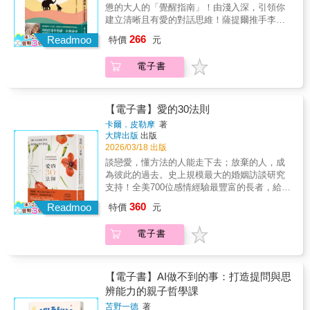
好理解、好好陪伴的你。當我們學會用尊重與
憊的大人的「覺醒指南」！由淺入深，引領你
信任開啟對話，改變，將不再是強迫發生，而
建立清晰且有愛的對話思維！薩提爾推手李崇
是自然出現。
建、臺灣北中南教師團體齊聲推薦！★教養是
266
Readmoo
特價
元
一場由內而外的修行。先和內在的自己和解，
你與孩子的對話將不再是角力，而是連結。透
電子書
過講座與工作坊，感動無數父母和師長的羅志
仲想告訴你，對話不只是為了達成共識或說服
他人，而是為了更深刻的理解。如此愛與連結
便能自然流動，孩子的好奇心、感受力和創造
【電子書】愛的30法則
力就能在這片沃土上發芽！★薩提爾推手＆暢
卡爾．皮勒摩
著
銷作家／李崇建、諮商心理師＆暢銷作家／陳
大牌出版
出版
志恆、暢銷作家／尚瑞君、無憂花學堂執行長
2026/03/18 出版
／江宏志、高雄市教育產業工會副理事長／何
談戀愛，懂方法的人能走下去；放棄的人，成
耿旭、臺中市教師職業工會前理事長／洪維
為彼此的過去。史上規模最大的婚姻訪談研究
彬、馬來西亞家庭關懷及家族治療推手／馮以
支持！全美700位感情經驗最豐富的長者，給
量、馬來西亞薩提爾全人發展協會主席／楊愛
你：成年人世界最珍貴的相處智慧╳最精彩的
360
玲——真心推薦【內容簡介】讓每一次對話，
Readmoo
特價
元
愛情與婚姻見解掌握一輩子受用的「練」愛心
成為你和孩子的沃土，讓愛與成長，枝繁葉
法。人生的多數抉擇，我們極少考慮到長遠的
茂，欣欣向榮！羅志仲長年站在教室與對話現
電子書
後果。開始一份工作時，我們不會發誓永遠不
場，陪伴無數孩子卡關、沉默、流淚，也陪伴
離開；買下一間房子，也未必承諾終身居住。
許多大人在衝突、焦慮與無力中，看見自己脆
但唯有愛，讓我們願意為一生做出承諾。如同
弱的內在小孩。在本書中，他透過一個個真實
婚禮上那套古老誓言：「無論順境逆境、健康
【電子書】AI做不到的事：打造提問與思
而細膩的故事——寫不出作文而過度自責的完
疾病，我將愛你、珍惜你，直到生命的盡
辨能力的親子哲學課
美主義孩子、不知道自己想要什麼的青少年、
頭。」問題是，承諾之後，該怎麼走下去？愛
在價值衝突中進退失據的父母——帶領讀者走
苫野一德
著