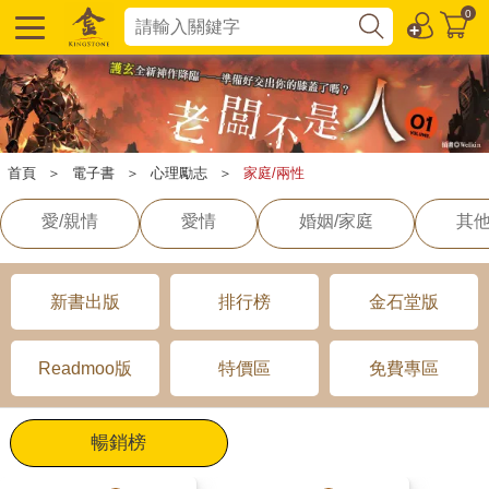
0
首頁
＞
電子書
＞
心理勵志
＞
家庭/兩性
愛/親情
愛情
婚姻/家庭
其他
新書出版
排行榜
金石堂版
Readmoo版
特價區
免費專區
暢銷榜