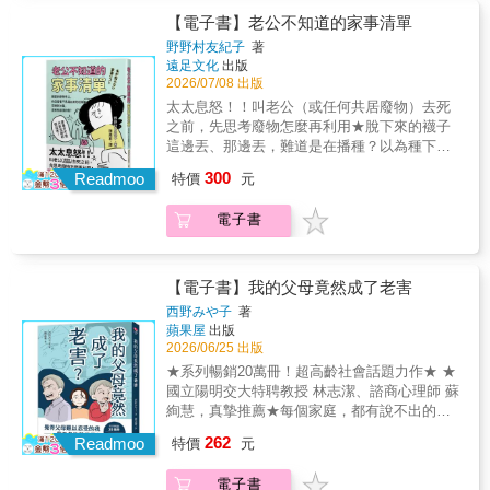
差異，就更能理解彼此、看穿男人的真心話和
身處三角關係中的矛盾與掙扎，提供不同的思
密。★內容簡介：【***選書】我們在一起，卻
【電子書】老公不知道的家事清單
女人的謊言，解決你所有人生問題！本書同場
考角度。◆ 每章附錄【陪伴筆記】，從心理學
受困在各自的心裡。只談生活，避談內心──親
加映◎戀愛小惡魔必學！撩撥男人心的攻略必
角度陪妳梳理情緒、釐清問題，並提供停止外
野野村友紀子
著
密疏離是伴侶下意識的共謀，更是傷害關係的
殺句◎可能會造成傷害！對男性禁忌話語！◎
遠足文化
出版
遇內耗的實作練習。共感推薦——林萃芬／諮
隱形殺手。不再爭吵，以為更親密了，不說
2026/07/08 出版
判斷對方的步調是否和自己一致的方法◎抓住
商心理師 、《從外遇洞察人心：療癒創傷．重
破，和諧就不會被打破……我們盡己所能地守
女人心！女性攻略必殺句◎男女都能樂在其中
建信任》作者許常德／音樂人黃宥嘉／眼科醫
太太息怒！！叫老公（或任何共居廢物）去死
護著彼此，為什麼卻漸行漸遠？◆◆◆你們是
的心理測驗【本書特色】(1) 圖解易懂！男女的
師
之前，先思考廢物怎麼再利用★脫下來的襪子
親密伴侶，然而，彼此說不出真實的感受與需
行為差異，完全掌握！(2) 方法多且有效！掌握
這邊丟、那邊丟，難道是在播種？以為種下去
求，不敢承認失望，怕被發現脆弱……「親密
行為特徵就能操控人心！(3) 更全面實用！增加
會長出新的小襪子嗎？★為什麼家裡的毛巾都
300
疏離」的僵局，因何而來？如何脫困？▍下意
Readmoo
特價
元
好感、打動對方、溝通協調……一一傳授，上
好乾淨、牙刷總是新的、遙控器從不黏手？難
識地避免「更親密」，是源自過去的恐懼擁有
班族、單戀者、行銷業務皆適用！
道我們家有家庭小精靈＠＠？★家裡的東西每
20年諮商經驗的羅子琦心理師，專長為伴侶治
電子書
一樣都要換、換、換！為什麼沒人注意到？★
療。她揭露在親密疏離下的我們深受過往影
連貓都會埋大便，你為什麼不會沖洗馬桶？★
響，內心殘留創傷遺跡，深嵌著對於失控、失
只是洗個碗有什麼好棒棒？等你洗完碗後還會
去或被拋棄的恐懼，因而害怕坦露自我，造成
刷水槽＋清潔流理臺與瓦斯爐＋洗曬抹布＋擦
【電子書】我的父母竟然成了老害
情感斷聯。▍不自覺的「角色分配」，讓關係
乾廚房地板再來邀功好嗎？★如果我開口你就
西野みや子
著
凍結，無法再成長「缺席者與照顧者」、「狀
會做？那為什麼你不會主動想到、看到有這～
蘋果屋
出版
況製造者與問題解決者」、「失控者與控制
麼多事要做？對老公（或任何共居廢物）來
2026/06/25 出版
者」──你們之間，也有這樣的角色分配嗎？這
說，家事只是幾項單點任務，但對想讓家人生
★系列暢銷20萬冊！超高齡社會話題力作★ ★
是雙方出於自我保護的生存策略，但僵化的
活得舒適、健康的人來說，那是永無止境、多
國立陽明交大特聘教授 林志潔、諮商心理師 蘇
「分工」，久了會令人心累，更扼殺了讓關係
如牛毛的專案管理！！親愛的主婦／主夫，你
絢慧，真摯推薦★每個家庭，都有說不出的
成長的可能性。▍看見問題、理解原因，給彼
們可曾想過自己日復一日做的家事，一起生活
難！結合「家庭議題 × 高齡社會 × 情感共
此改變的機會了解雙方的「雷區」和「盲
262
的隊友究竟分擔了幾項？大至肉眼可見的打
Readmoo
特價
元
鳴」，一部誠實描繪「高齡父母與成年子女關
區」，培養談需求與脆弱的能力，並且不時地
掃、洗衣、煮飯、育兒，小至一些連名字都沒
係」的半紀實漫畫。當依靠成了束縛，在「責
儲存「親密帳戶」，為親密感保溫。一段關係
有的瑣細家務，林林總總加起來，每一件都可
電子書
任」與「衝突」之間，究竟該如何自處？