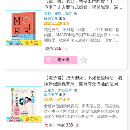
揚 Sex Chat談性說愛「麻，你跟拔是開放式
【電子書】老公，我要出門約會了！：一
婚姻嗎？」十三歲的兒子丹尼用他正處變聲期
位妻子走入開放式婚姻，學習誠實、溝通
的低沉嗓音問茉莉，讓她想起七年前踏入開放
及重新定義愛的探險之旅
茉莉．羅登．溫特
著
式婚姻的那個夜晚——在看顧孩子、照料家
臉譜文化
出版
裡、等待丈夫史都……每日輪迴的主婦生活
2025/11/29 出版
中，茉莉只能抽出片刻喘息，卻偶然在酒吧認
我想要的，不只是「婚姻」。《紐約時報》暢
識年輕瀟灑的麥特。而當史都發現麥特的邀約
銷書、AMAZON逾千則平均4顆星好評！一本
簡訊，本應該是天崩地裂的婚姻危機，史都的
關於愛、欲望和個人成長的回憶錄一位女子探
反應竟是：「衝吧。去抓住婚姻以外你想要的
金石堂
索幸福婚姻之外的性與情感「這本關於開放式
東西。」兩人意外踏上了開放式婚姻的旅程，
315
特價
元
婚姻的書將會炸毀你的聊天室！」——《華盛
在探索花花世界前，他們制定了基本規則：🚫
頓郵報》❤️溫暖推薦High媽心理師 EFT情緒
不要和前任約會。🚫不要和附近的人約會。🚫
電子書
取向伴侶治療國際認證心理師三媽從來不說謊
不要去任何人的家裡。🚫最重要的是，不要墜
（蔡舜柔）崔妮 拆框工作坊創辦人許欣瑞
入愛河。茉莉註冊了約會網站、開始使用交友
「波栗打開開」開放．多重關係資源網發起人
軟體，在那些形形色色的男人眼裡，她覺得自
揚 Sex Chat談性說愛「麻，你跟拔是開放式
【電子書】把天聊死，不如把愛聊活：看
己閃閃發亮，不再是照顧小孩的媽媽，也不是
婚姻嗎？」十三歲的兒子丹尼用他正處變聲期
懂伴侶關係賽局，開展有效溝通的活局對
等待丈夫的妻子，而是個「女人」。但在相遇
的低沉嗓音問茉莉，讓她想起七年前踏入開放
與告別的輪迴中，茉莉與史都打破了一條又一
話
王家齊、大心診所
著
式婚姻的那個夜晚——在看顧孩子、照料家
條規則，讓茉莉在嫉妒與不安全感的汪洋浮
親子天下
出版
裡、等待丈夫史都……每日輪迴的主婦生活
沉，不斷懷疑開放式關係究竟能為一段婚姻帶
2025/11/27 出版
中，茉莉只能抽出片刻喘息，卻偶然在酒吧認
來什麼？在喜悅與心痛交錯的旅途上，茉莉反
看懂伴侶的關係賽局，不委屈自己、不誤傷感
識年輕瀟灑的麥特。而當史都發現麥特的邀約
覆詢問自己：「茉莉呀，這樣做對你來說到底
情小事不再愈吵愈大，終結情感內耗開啟有效
簡訊，本應該是天崩地裂的婚姻危機，史都的
意味著什麼？」因著這段開放式關係開啟的諮
溝通的教戰指南在伴侶對話中，你是哪一型溝
反應竟是：「衝吧。去抓住婚姻以外你想要的
金石堂
商過程中，茉莉也發現她的心就像「水桶」破
通者？當兩人陷入「鬼打牆」反覆爭執，你們
東西。」兩人意外踏上了開放式婚姻的旅程，
338
75
折
特價
元
了個洞，只有當自己將破洞修補好後，才能收
不是個性不合，而是陷入對立賽局。本書將帶
在探索花花世界前，他們制定了基本規則：🚫