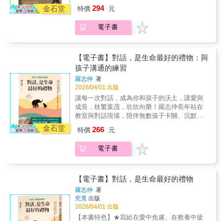
情人而離開了她。在碎裂的日常中，身為插畫
角、門後，有的隱隱約約是我，有的明明就是
294
強韌。既然無法回頭，那就優雅地走向新人
金石堂
特價
元
家的女兒哈莉，用最犀利也最溫柔的畫筆，記
我。──鄧伯宸◎本書譯者，既是人子，也是人
生：❥ 允許悲傷：不必立刻學會堅強，你有權
錄下母親如何從絕望中站起。這是一段從溺水
父父親的親職，是現在少有探討的主題，但父
利選擇適合自己的復原速度。❥ 自我價值：即
電子書
掙扎到找回自我的「復原指南」。面對突如其
愛卻是足以支撐孩子一生的重要支柱，本書更
便獨自一人，生命依然充滿意義與未來的目
來的人生轉折，你不需要立刻學會堅強。在冰
是探討父子議題的重要著作。──翁士恆◎台北
標。❥ 愛的可能：妳始終值得擁有一份長久且
冷的海水裡掙扎也沒關係，看不見岸邊也沒關
市立大學心理與諮商學系副教授書中反覆指出
真摯的愛。❥ 內在力量：透過哈莉的筆觸，看
係。這本書要告訴每一位心碎不已的你：你擁
一個核心現象：當父親無法成為可認同的對象
【電子書】對話，是生命最好的禮物：與
見女性如何從心碎中成長。本書是你在黑暗中
有不可剝奪的權利，可以用最適合自己的方式
時，兒子往往無法穩定地建立自身的性別認
孩子溝通的練習
最堅定的盟友——陪你流淚、陪你大笑，直到
與速度，傷心多久都可以。這本書不只是修復
同、自我肯定與人際關係。這些描述來自作者
你走出陰霾，重新找回完整的自己。▍ 暖心推
羅志仲
著
心碎，更能陪你找回那個在愛裡遺落、且最純
的臨床觀察與理論推論，構成一套以「父子關
2026/04/01 出版
薦盧美妏 人生設計心理諮商所 共同創辦人／
粹的自己。▍ 這本書想告訴妳：在練習「愛自
係」為核心的發展模型。從當代觀點來看，這
諮商心理師
讓每一次對話，成為你和孩子的沃土，讓愛與
己」之前，請先允許自己徹底心碎。越過絕
套模型仍可被納入更廣泛的脈絡中理解，但其
成長，枝繁葉茂，欣欣向榮！羅志仲長年站在
望、恐懼與悲痛的深井，你會發現，心不只是
所指向的認同斷裂經驗，並未因時代改變而消
教室與對話現場，陪伴無數孩子卡關、沉默、
被修復了，更因為曾經承受的一切，變得更加
失。──黃天豪◎新田／初色心理治療所首席顧
流淚，也陪伴許多大人在衝突、焦慮與無力
強韌。既然無法回頭，那就優雅地走向新人
金石堂
問缺席的父親不僅帶來迷失的兒子，也會帶來
266
特價
元
中，看見自己脆弱的內在小孩。在本書中，他
生：❥ 允許悲傷：不必立刻學會堅強，你有權
迷失的女兒，以及迷失的世代。這本書所觸及
透過一個個真實而細膩的故事——寫不出作文
利選擇適合自己的復原速度。❥ 自我價值：即
的主題古已有之，卻在當代顯得格外迫切。在
電子書
而過度自責的完美主義孩子、不知道自己想要
便獨自一人，生命依然充滿意義與未來的目
相關著作之中，少有作品能如此令人痛心，又
什麼的青少年、在價值衝突中進退失據的父母
標。❥ 愛的可能：妳始終值得擁有一份長久且
如此清楚地揭示危機的深度。──鐘穎◎心理學
——帶領讀者走進「對話真正發生的地方」。
真摯的愛。❥ 內在力量：透過哈莉的筆觸，看
作家、愛智者書窩版主共鳴推薦──王浩威◎作
他想告訴你：在提問之前，先安頓自己的情
【電子書】對話，是生命最好的禮物
見女性如何從心碎中成長。本書是你在黑暗中
家、精神科醫師、榮格分析師周志建◎山隱中
緒；在改變孩子之前，先鬆動自己的觀點、擁
最堅定的盟友——陪你流淚、陪你大笑，直到
的療癒師、故事療癒作家翁士恆◎台北市立大
羅志仲
著
抱焦慮的自己；當大人的內在安頓了，教養的
你走出陰霾，重新找回完整的自己。▍ 暖心推
究竟
出版
學心理與諮商學系副教授黃天豪◎新田／初色
僵局就鬆動了。這本書是寫給父母、教育者、
2026/04/01 出版
薦盧美妏 人生設計心理諮商所 共同創辦人／
心理治療所首席顧問鐘穎◎心理學作家、愛智
助人工作者，也寫給每一個想要好好說話、好
諮商心理師
者書窩版主（依姓氏筆畫排列）
【本書特色】★寫給在愛中焦慮、在教養中疲