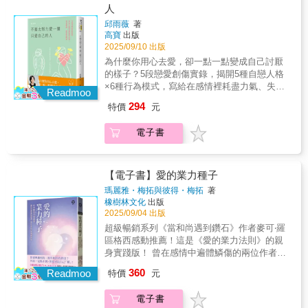
爐，使得對自我、伴侶與他人的愛更臻深化。
侶」。你們曾經無話不談，如今他總是只談自
人
——《金融時報》（The Financial Times）本
己。他情緒反覆無常，上一秒有說有笑，下一
邱雨薇
著
書敘述了茉莉開放式婚姻的故事，細緻描繪她
秒突然暴怒。他對你處處不滿意，經常莫名其
高寶
出版
與丈夫在探索自我與彼此關係的過程中，如何
妙指責、批評。你漸漸失去自信，懷疑自己太
2025/09/10 出版
應對非一夫一妻制帶來的挑戰、嫉妒與喜悅。
敏感、太依賴，才讓曾經體貼的他變了一個
為什麼你用心去愛，卻一點一點變成自己討厭
——《紐約時報》（The New York Times）一
人。其實他從沒變過，只是卸下了面具。你愛
的樣子？5段戀愛創傷實錄，揭開5種自戀人格
本勇敢的書，作者坦率地直面性、嫉妒、快樂
上的不是真實的他，而是他演出來的樣子。本
×6種行為模式，寫給在感情裡耗盡力氣、失去
與自我探索。——《柯克斯書評》（Kirkus
書作者是長期關注兩性關係、自我療癒的諮商
Readmoo
自己，卻還不懂為什麼這麼痛的你。和愛失能
Reviews）
師，她將帶來五位女性來訪者的真實故事。她
294
特價
元
的他道別，因為你值得被愛。起初，他充滿魅
們都遇上自戀型伴侶，遭受情感操控、冷暴
力，熱情積極，你們一拍即合，你以為自己終
力、謊言與背叛，逐漸學會辨識隱藏在伴侶偽
電子書
於遇見了對的人。後來，你發現他總是不願傾
裝下的自戀跡象，練習照顧自己傷痕累累的內
聽、不想溝通、不肯道歉，他開始冷漠、自
心，學習不為他人而活，從有毒關係中倖存。
私、謊話連篇，你在關係中小心翼翼，卻越愛
這些故事，或許也是你的故事。你可能也遇上
越痛。親愛的，或許你遇上了一個「自戀型伴
【電子書】愛的業力種子
了愛失能的伴侶，被感情消耗得身心俱疲。本
侶」。你們曾經無話不談，如今他總是只談自
書以心理學理論為基礎，透過真實案例剖析五
瑪麗雅・梅拓與彼得・梅拓
著
己。他情緒反覆無常，上一秒有說有笑，下一
橡樹林文化
出版
種自戀型伴侶的行為模式與操控手法，邀請你
秒突然暴怒。他對你處處不滿意，經常莫名其
2025/09/04 出版
發現傷痕背後的真相，希望陪伴你找回愛與被
妙指責、批評。你漸漸失去自信，懷疑自己太
愛的能力，重拾自己。當愛成了控制、關係成
超級暢銷系列《當和尚遇到鑽石》作者麥可‧羅
敏感、太依賴，才讓曾經體貼的他變了一個
了折磨，而你為了他一再質疑自己──不是你不
區格西感動推薦！這是《愛的業力法則》的親
人。其實他從沒變過，只是卸下了面具。你愛
夠好，而是他不懂得愛人。
身實踐版！ 曾在感情中遍體鱗傷的兩位作者，
上的不是真實的他，而是他演出來的樣子。本
透過西藏古老智慧法則，親手創造出忠誠、尊
360
書作者是長期關注兩性關係、自我療癒的諮商
Readmoo
特價
元
重與喜悅並存的愛情。他們用自身經歷證實──
師，她將帶來五位女性來訪者的真實故事。她
我們所經驗的世界由自己創造。本書前半部，
們都遇上自戀型伴侶，遭受情感操控、冷暴
電子書
兩位作者以宛如交換日記般的交替視角，真誠