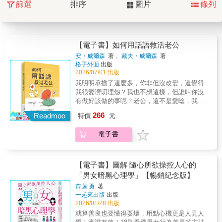
篩選
排序
圖片
條列
【電子書】如何用話語救活老公
安・威爾森
著 、
戴夫・威爾森
著
格子外面
出版
2026/07/01 出版
我明明承擔了這麼多，你非但沒改變，還覺得
我很愛嘮叨埋怨？我也不想這樣，但誰叫你沒
有做好該做的事呢？老公，這不是愛唸，我是
在幫助你成為更好的人！如果這是妳的心境
266
Readmoo
特價
元
（有時候會想掐死老公），這本書是為妳寫
的。我們以為提醒、糾正、講道理，能把老公
電子書
「修剪」成更好的模樣；殊不知這些善意的剪
刀，剪掉的是老公的志氣和生命力，一不小心
連婚姻都快被剪斷。其實上帝已經把一種超能
力放在每個妻子裡面，讓妳把身邊的人最好的
【電子書】圖解 隨心所欲操控人心的
一面帶出來，當然也包括妳老公。只要懂得運
「男女暗黑心理學」【暢銷紀念版】
用「話語」的力量，不只能為關係注入盼望與
齊藤 勇
著
修復力，更能打造一個讓人期待回去的家。更
一起來出版
出版
棒的是，妳不必一味壓抑忍讓，也無須假裝問
2026/01/28 出版
題不存在，而是在依然誠實做自己的情況下，
就算善良也要懂得耍壞，用點心機更是人見人
不用硬碰硬也能達到有效的溝通。用溫柔的顛