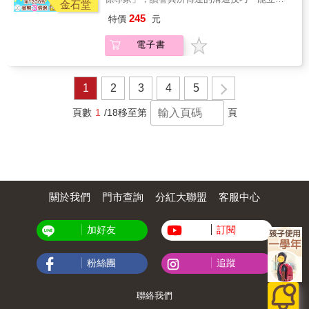
侶，還是想修補、提升現有關係，都可以運用
金石堂
改善伴侶的關係」。★不出三次會診，即可緩
書中傳授的業力法則──真愛不是奇蹟、無關命
245
特價
元
和關係張力的溝通奇蹟！只要持續練習，人人
運，是你每天播種的結果。
都能化解爭執、修復信任、重啟親密感！★來
電子書
自全球人士有愛推薦——《婚姻教我們的事》
作者＆諮商心理師／呂宜芳、山隱中的療癒師
＆故事療癒作家／周志建、婚姻與伴侶關係顧
問／聊天大叔、兩性作家／薇薇、諮商心理師
1
2
3
4
5
／李家雯（海蒂）、諮商心理師＆愛心理創辦
人／吳姵瑩Chloe Wu、「激勵之父」暨世界級
頁數
1
/18
移至第
頁
心理學大師／偉恩．戴爾、暢銷書《愛．醫
藥．奇蹟》作者／伯尼．西格爾、《氣場女
神》作者／貝卡．安德森★全球各界人士有愛
好評——「對於那些總覺得自己努力很多卻得
不到理解、想靠近卻又怕被拒絕的人，這是一
本可以翻轉現狀的實用寶典。」——諮商心理
關於我們
門市查詢
分紅大聯盟
客服中心
師＆愛心理創辦人／吳姵瑩Chloe Wu「無論你
正對跟伴侶的未來充滿想像、正經歷親密關係
的低谷，或只是希望更理解彼此的語言與情
加好友
訂閱
緒，本書都能提供清楚而實用的指引，讓你學
習用溝通灌溉愛。」——婚姻與伴侶關係顧問
／聊天大叔「書中希望我們學會用語言創造親
粉絲團
追蹤
密，讓關係回到『我們』的起點。每對夫妻都
會吵架，但重點在於溝通，要學會吵完之後，
聯絡我們
怎麼收拾、怎麼和好。」——兩性作家／薇薇