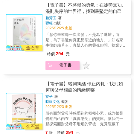
深處的難忘風景。◆ 丟掉分數至上的成功途
有效溝通。親密並不容易，但可以經營；關係
深刻歷程。★ 實用與情感兼具的處世哲學：
的日子，這次，她要陪我們更細緻而廣闊地，
【電子書】不將就的勇氣：在徒勞無功、
徑，又怎麼讓人生「倒吃甘蔗」？◆ 「放空」
並不難解，只需要用心。跟著兩位醫師，釋放
內容涵蓋愛與關懷、學習與成長、人際關係、
探索親密關係與超乎法律的人生哲學。不將就
混亂失序的世界裡，找到最堅定的自己
真的不好嗎？誰說慢慢走就不能迎向花路？◆
心念幫自己轉念，運用溝通讓關係暢通，才不
金錢觀念、健康與休閒等主題，不僅提供可實
的力量你是否曾感到自己努力卻無果、善良無
該跟孩子聊什麼？「人際關係」是不可避免的
會有伴在身卻像單身，結了婚卻感覺自己婚內
賴芳玉
著
踐的建議，更融入溫暖的人生故事，成為一般
好報、身為好人卻過得不好、活著但感覺不到
重要話題！◆ 親子間最好的距離，竟是「剛剛
聯經
出版
失戀。這本書就是最好的醫書，每個人都是自
人皆受用的生活指南。★ 真誠書寫、溫柔對
幸福，甚至無力改變？在生命看似無解的困局
好的靠近」……想起從前做為捆工的父親，在
2025/12/25 出版
己最好的醫師，從今天起，讓我們牽手也牽
話的生命記錄：全書以坦率而細膩的筆觸記錄
中，賴芳玉律師見到許多人於絕望中獲得向前
西螺休息站累倒的身影——那份往事牽引著爸
久，相愛也相伴！❤繼暢銷書《逆轉慢性
「願你未來每一次出發，不是為了逃離，而
親子間的溝通、衝突與理解，讓讀者感受到關
突破、終結徒勞無功的力量。她從中頓悟，讓
爸關愛的眼神，一幕幕在吳家德腦海中刷過。
病》、《心念自癒力》之後， 「不開藥醫
是，為了靠近你真正想靠近的地方。」知名家
係的溫度與轉化的可能，是一本兼具啟發力與
一個人蛻變，不再自欺欺人、活在偽裝與內耗
學生時期的他，為了脫貧，對自己嚴格要求，
師」許瑞云、鄭先安，2026年全新創作！「希
事律師賴芳玉，直擊人心的靈魂叩問。執業30
共鳴感的親情散文集。◎本書內容◆ 二十出頭
的關係中的力量無關外在推力，而來自每個人
金石堂
開啟至今不輟的規律人生。自二○○二年當上父
望本書的出版，能夠為正在伴侶關係中痛苦的
餘年最深的體悟、最刻骨的學習。比起法律、
的兒子居然「破產」兩次，父親該如何因
心底深處那「不將就的勇氣」。問問自己：你
294
特價
元
親以來，走過職場奮力拚搏的坎途，他交付給
當事人，或是想學習療癒伴侶關係的讀者，提
金錢、權力與身分，更重要的，是身為一個
應？！◆ 教孩子開車一時心急口快，竟迎來前
想要的，究竟是什麼？在《不將就的勇氣》
孩子的，不僅是深情陪伴，更是一份對生命的
供一些有效的建議和方法。畢竟相愛不難，但
人：你，能夠有不將就的勇氣嗎？你可能熟悉
所未有的低氣壓冷戰！◆ 不被欲望綁架太難了
中，她寫下自實務經驗提煉出的探索、臣服、
獨立思考，以及尋找自我、掌握人生「選擇
電子書
相處得要學習，只要懂得用對方法，就有機會
講法律的賴芳玉，熟悉她溫柔、堅定的聲音，
吧，成人都很難做到，該怎麼教小孩善用金
對抗、轉化四階段，細密交織訪談個案故事、
權」的訣竅。吳家德在銀行業打滾近二十年，
修補愛的裂縫，找回親密的溫度，讓最熟悉的
熟悉她的身影，但寫這本書的賴芳玉，你一定
錢？◆ 汗如雨下的單車行，竟是騎進父子記憶
友人和專業人士的討論、自身經驗，書寫因深
從基層業務做起，只花不到九年就一路攀升至
陌生人，彼此重新相愛。深深祝福每一對伴侶
不認識。她陪伴許多人走過生命最黑暗、困頓
深處的難忘風景。◆ 丟掉分數至上的成功途
植社會、家庭的價值觀而陷入困境、覺察問
分行最高主管。中年轉職餐飲業開創新局，目
都能愛得好也愛到老。」——許瑞云、鄭先安
的日子，這次，她要陪我們更細緻而廣闊地，
【電子書】鬆開糾結 停止內耗：找到如
徑，又怎麼讓人生「倒吃甘蔗」？◆ 「放空」
題，再奮起擺脫世俗的枷鎖，成就／找回自我
前擔任 NU PASTA 與天利食堂雙品牌總經理。
❤4種常見情緒類型：測出你的類型，以及與不
探索親密關係與超乎法律的人生哲學。不將就
何與父母相處的情緒解藥
真的不好嗎？誰說慢慢走就不能迎向花路？◆
的故事。書中有歷經離婚與外遇的女子、掙扎
廣結人脈、善於跨世代對談的他，可以說「沒
同類型的相處攻略！【視覺型】：情緒平衡的
的力量你是否曾感到自己努力卻無果、善良無
該跟孩子聊什麼？「人際關係」是不可避免的
於傳統框架的男性，也有中年破殼重生的靈
寢子
著
有聊不來的天」！此次與兒子庭旭展開深度對
時候，極具規劃性，善於說服別人，是很好的
好報、身為好人卻過得不好、活著但感覺不到
重要話題！◆ 親子間最好的距離，竟是「剛剛
魂。所有辯論與思考，最終都回到一個關乎所
時報文化
出版
談，除了分享教養觀點，更延伸至對生命、職
領導者；但若狀態不佳，視野就容易變得狹
幸福，甚至無力改變？在生命看似無解的困局
好的靠近」……想起從前做為捆工的父親，在
有人的根本問題：「我們想成為什麼樣的自
2025/12/23 出版
場與「成功」的省思。有別人們對高階主管日
隘，會一直看到別人有錯的地方。【邏輯
中，賴芳玉律師見到許多人於絕望中獲得向前
西螺休息站累倒的身影——那份往事牽引著爸
己？」走出屬於自己的路賴芳玉律師告訴我
所有面對父母時感受到的種種心累，或許都是
理萬機的奔忙印象，吳家德展現的，是一種從
型】：重視邏輯，很會歸納整理，做出精確的
突破、終結徒勞無功的力量。她從中頓悟，讓
爸關愛的眼神，一幕幕在吳家德腦海中刷過。
們：能推動我們向前的，唯有自己。我們都曾
覺察自己內在「真實感受」的寶庫。讓我們一
容且堅毅的人生姿態。在兒子庭旭眼中，父親
分析；但很難同理他人的感受，在壓力下會要
一個人蛻變，不再自欺欺人、活在偽裝與內耗
學生時期的他，為了脫貧，對自己嚴格要求，
受傷、陷入生命的低潮，也曾絕望，但正如賴
起探索面對父母不耐煩的背後，究竟隱藏了何
並不試圖將他捏塑成理想模樣；遇到衝突時，
求自己冷靜下來，習慣用理智來處理情緒。
的關係中的力量無關外在推力，而來自每個人
金石堂
開啟至今不輟的規律人生。自二○○二年當上父
芳玉律師所說的：「正是在裂縫之中，我們學
種情緒，溫柔地緩解你的「內在消耗感」吧。
能以傾聽取代說教，甚至勇於道歉。「他從來
【聽覺型】：能聽出別人沒說出口的話，比對
心底深處那「不將就的勇氣」。問問自己：你
294
7
折
特價
元
親以來，走過職場奮力拚搏的坎途，他交付給
會了不將就。」這是一條艱辛的道路，我們在