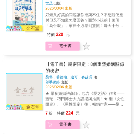
情需要親自體驗，幸好，愛的藝術可以傳
世茂
出版
進「對話真正發生的地方」。他想告訴你：在
承！ 繼全球
2026/03/04 出版
提問之前，先安頓自己的情緒；在改變孩子之
暢銷著作《如果人生重啟》之後，美國康乃爾
前，先鬆動自己的觀點、擁抱焦慮的自己；當
好煩又好笑的問題讓你招架不住？不想隨便應
大學教授卡爾．皮勒摩， 將研究焦點轉向人生
大人的內在安頓了，教養的僵局就鬆動了。這
付但又不知道怎麼回答？面對小孩的十萬個
最重要的課題──愛。他訪談700多位長者的生
本書是寫給父母、教育者、助人工作者，也寫
「為什麼」，家長不必感到驚慌！每天十分鐘
命故事，這群「人生專家」歷經了感情的驚濤
金石堂
給每一個想要好好說話、好好理解、好好陪伴
的日常的親子對話，提升孩子的說話、思考能
駭浪，用生命體悟了愛情、浪漫、長久承諾的
220
特價
元
的你。當我們學會用尊重與信任開啟對話，改
力。「朋友是什麼？」「愚蠢是什麼意思？」
真諦。作者皮勒摩將這些跨越半世紀的真實經
變，將不再是強迫發生，而是自然出現。
「政治是什麼？」「為什麼要體貼？」面對小
驗，濃縮成「愛的30法則」。在這本書裡，你
電子書
朋友的提問總是支支吾吾？但只要掌握到訣
會學到：．當衝突爆發、誰都不想退讓時，怎
竅，就能在輕鬆的自然對話中，確實找到「答
麼不把話說死？．當意見不同、情緒上來時，
案」。作者是一位哲學系的教授。當他的女兒
有沒有一個方法，能讓彼此先冷靜下來？．當
在小學三年級時決定「辭掉學校」(不去上學)，
【電子書】親密限定：8個重塑婚姻關係
日子變得單調重複、激情退場，愛要靠什麼繼
半年後隨著女兒的復學，父女倆便開始在睡前
的秘密
續維持溫度？．如果真的傷害到對方，該怎麼
進行這樣的本質直觀對話，藉由共同思考來面
重新靠近？．如何讓你的愛情不再只是單方面
桑蒂．菲德翰、邁可．賽茲瑪
著
對孩子的人生疑惑。與在大學課堂動輒一兩小
的包容忍耐？愛可能不是童話，也並不總是浪
舉手網絡
出版
時的課堂不同，親子之間的對話雖然簡潔，但
漫，這本書，寫給在關係中迷惘、努力，渴望
2026/02/06 出版
卻是充滿溫馨又令大人嘖嘖稱奇。而兒童階段
擁有真正連結和健康伴侶關係的你，陪伴你理
★ 眾多婚姻諮商師，包含《愛之語》作者——
正是培養思辨能力的最佳時機，幫助孩子建立
解愛，學會愛，延續愛。本書特色❤ 跨世代智
蓋瑞．巧門博士大力讚揚與推薦！★ 繼《女性
獨立思考能力和創意力。本書所運用的技巧
慧：收錄全美700多位65歲以上長者的深度訪
限定》、《男性限定》後，暢銷作家——桑
──「本質直觀」是找出事情的「源頭」，與孩
金石堂
談，他們是共同生活三十到五十年，甚至超過
蒂．菲德翰最新力作！★ 美國亞馬遜５顆星好
子針對各種主題，每天花個十分鐘一起探討
224
7
折
特價
元
半世紀的伴侶，直擊其人生經驗與愛情智慧。
評！來談談「性」吧大多數人對性充滿好奇，
「事情的根源」是什麼。以語言表達事物本質
而他們的智慧，將能滋養並啟發你的人生和關
也渴望找到答案：●「我們算正常嗎？」●「為
的哲學思考方式。具體來說，就是參加者一起
電子書
係。❤ 全方位關係指南：涵蓋尋找伴侶、溝通
什麼配偶不像我一樣渴望親密？」●「我不想感
思考各種概念，並嘗試用語言將其清晰化，例
與衝突化解、生活壓力因應、維繫長久關係的
到被逼迫，但也不想讓配偶失望——該怎麼
如「幸福是什麼」「學習是什麼」「帥氣是什