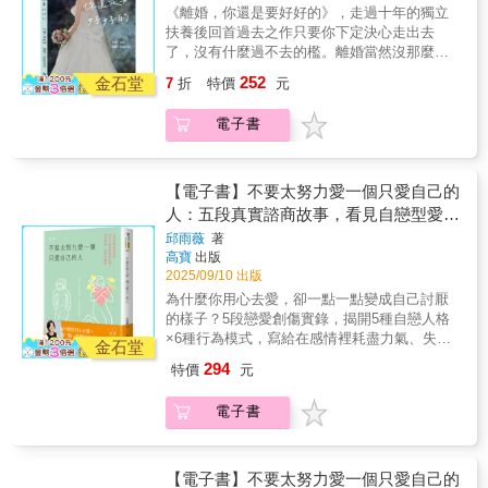
修補一個又一個「水桶的漏洞」。打開關係，
值，即使偶爾扣款也不怕。‧經常為同一件事爭
的人。從心理學與真實經驗出發，揭開假性親
書寫她在開放式婚姻中的探索，她的焦慮、反
嗎？不會愛自己的人，會不斷向對方索愛，難
《離婚，你還是要好好的》，走過十年的獨立
隨時查閱、立即應用。‧運用AI為感情儲值：分
可能讓我們愛得更多，但更需要學會誠實面對
吵的你：讓你看懂對話裡的情緒腳本，停止重
密、有毒互動、功能失調關係等常見「內耗模
覆與掙扎都毫不遮掩地攤在讀者面前。雖然讀
以推動關係發展 你們有共同的目標嗎？親密
扶養後回首過去之作只要你下定決心走出去
辨「有毒溝通」、「情緒勒索」與「煤氣燈操
自己。當我們跨出那一步，愛不再只是浪漫的
播同一集。‧覺得對方都聽不懂人話的你：幫你
式」的根源，幫助你辨認不健康關係的徵兆，
的過程中偶爾會覺得好煩、疲憊，想逃開那些
關係不只是共同生活，更是共同成長關係越是
了，沒有什麼過不去的檻。離婚當然沒那麼容
縱」的真面目。讓你不再受困於愛，而是能清
單選題，而成為一場真實、赤裸、帶著傷痕與
看懂自己、也看懂對方，找到雙方都接得住的
學會在愛中保有自我。引導讀者從覺察、溝
情緒漩渦，但很感激她的經驗與書寫。被她的
緊張，越要增強安全感？──用高情商的方式溝
易，不是離開賭桌轉身就走。離婚時也放掉了
醒相愛。誠心推薦（按姓名筆劃排序）李家雯
自由的旅行。直到有一天，我們終於明白，開
開局。‧覺得另一半情緒化很難懂的你：教你聽
252
通、修復，到療癒童年傷痛與強化自我價值等
金石堂
7
折
特價
元
勇氣與脆弱觸動的同時，也讓我想更誠實地面
通 停止說教，只在對方邀請時表達或給予建
至少一半的自己。要謝謝自己願意放手、放過
（海蒂）｜諮商心理師陳品皓｜米露谷心理治
放關係的核心，從來不在「擁有多少愛」，而
懂話裡的需求，讓對方打開心門，讓關係重新
方向，建立能夠支持彼此、而非消耗彼此的深
對自己：去感受、去辨識，自己的界線與渴
議，避免對方覺得被冒犯 自己關愛自己，而
自己。作者以親身經驗告訴讀者：當你不得不
療體系策略長蔡宇哲｜哇賽心理學創辦人兼總
是「在愛裡，我能不能完整地做自己」。這場
有溫度。‧又累又想努力的你：讓理性守護愛，
層連結。為什麼身在一段親密關係中，卻仍然
電子書
望。——揚 Sex Chat談性說愛這不是單純否
不是期待對方在崩潰狀態時還要關愛自己 看
面對破裂的婚姻、暴力的傷害或孤立無援的法
編輯蔡淇華｜惠文高中圖書館主任/作家謝文憲
華麗的冒險，沒有標準答案，也不一定灌著糖
學會在關係裡溫柔而有界線的共處。【本書特
感到孤獨？──功能失調的親密關係親密關係在
定一夫一妻制，而是一場對自由愛情的深思探
見和認同對方的努力，以及在這次衝突中的改
庭戰場時，如何找到勇氣與資源站起來。書中
｜企業講師、職場作家蘇絢慧｜璞成心遇空間
蜜，卻會讓我們一步步靠近，那個最真實、最
色】‧ 涵蓋常見衝突情境縮影：從家務、金錢、
補充你的能量，還是消耗？當你們的能量過
索，詢問多重伴侶是否能夠豐富一段關係。作
變 退回各自己的邊界，尊重彼此的空間，只
細膩記錄了申請保護令的過程、與社工合作的
心理諮商所所長
勇敢、也最溫柔的自己。——許欣瑞 「波栗
教養到有毒關係，逐一拆解僵局，讓對話從對
低，代表關係的功能逐漸失調： 你和伴侶之
者強而有力地闡述了開放婚姻如何成為一個熔
在對方要求的情況下提供幫助
經驗與攻防、如何善用法律扶助與社會資源、
【電子書】不要太努力愛一個只愛自己的
打開開」開放．多重關係資源網發起人很多時
立走向連結。‧ 有趣四型動物心理測驗：快速辨
間不再溝通 你和伴侶之間的正向情緒在減少
爐，使得對自我、伴侶與他人的愛更臻深化。
「一張價值千萬的A4紙」背後的心酸與力量，
人：五段真實諮商故事，看見自戀型愛情
候會覺得煩不煩啊，真沒道理，有點刺激、驚
識你與伴侶的溝通類型，了解彼此在關係中的
你和伴侶持續產生矛盾、無法解決問題短期戀
——《金融時報》（The Financial Times）本
以及孩子的心理狀況與教育，最終守住了孩子
喜並夾雜著不少的痛苦。我說的是閱讀此書的
的真相，學習辨識、修復與離開
互動模式。‧ 豐富實用對話教戰指南：收錄煞車
愛靠激情，長期相守靠清醒？──愛人需要能力
邱雨薇
著
書敘述了茉莉開放式婚姻的故事，細緻描繪她
的安全與快樂。每個主題獨立簡潔，你可以放
感受，同時也是人在探索自我與親密關係時的
對話、轉局對話、實用句型與溝通範例，讓你
高寶
出版
 你們尊重彼此的邊界嗎？如果兩個人在感情
與丈夫在探索自我與彼此關係的過程中，如何
在隨身包包裡，空檔時隨意挑一章節閱讀。作
感受。茉莉以極度坦誠、赤裸而直接的筆觸，
2025/09/10 出版
隨時查閱、立即應用。‧運用AI為感情儲值：分
中失去自己，愛也會隨之消失 你們愛自己
應對非一夫一妻制帶來的挑戰、嫉妒與喜悅。
者想告訴你，即使經歷過失敗、痛苦與委屈，
書寫她在開放式婚姻中的探索，她的焦慮、反
辨「有毒溝通」、「情緒勒索」與「煤氣燈操
嗎？不會愛自己的人，會不斷向對方索愛，難
為什麼你用心去愛，卻一點一點變成自己討厭
——《紐約時報》（The New York Times）一
我們仍值得幸福與被愛。這本書寫給正在經歷
覆與掙扎都毫不遮掩地攤在讀者面前。雖然讀
縱」的真面目。讓你不再受困於愛，而是能清
以推動關係發展 你們有共同的目標嗎？親密
的樣子？5段戀愛創傷實錄，揭開5種自戀人格
本勇敢的書，作者坦率地直面性、嫉妒、快樂
離婚的人，也寫給仍在掙扎、猶豫、甚至還沒
的過程中偶爾會覺得好煩、疲憊，想逃開那些
醒相愛。誠心推薦（按姓名筆劃排序）李家雯
關係不只是共同生活，更是共同成長關係越是
×6種行為模式，寫給在感情裡耗盡力氣、失去
與自我探索。——《柯克斯書評》（Kirkus
踏出第一步的你。離婚，你還是要好好的。用
金石堂
情緒漩渦，但很感激她的經驗與書寫。被她的
（海蒂）｜諮商心理師陳品皓｜米露谷心理治
緊張，越要增強安全感？──用高情商的方式溝
自己，卻還不懂為什麼這麼痛的你。和愛失能
Reviews）
十年官司，教會我們愛的真諦！婚姻破碎之
294
特價
元
勇氣與脆弱觸動的同時，也讓我想更誠實地面
療體系策略長蔡宇哲｜哇賽心理學創辦人兼總
通 停止說教，只在對方邀請時表達或給予建
的他道別，因為你值得被愛。起初，他充滿魅
後，重建人生的勇氣、深度情感與生命見證！
對自己：去感受、去辨識，自己的界線與渴
編輯蔡淇華｜惠文高中圖書館主任/作家謝文憲
議，避免對方覺得被冒犯 自己關愛自己，而
力，熱情積極，你們一拍即合，你以為自己終
https://youtu.be/Y9XTFwJCy7c
電子書
望。——揚 Sex Chat談性說愛這不是單純否
｜企業講師、職場作家蘇絢慧｜璞成心遇空間
不是期待對方在崩潰狀態時還要關愛自己 看
於遇見了對的人。後來，你發現他總是不願傾
定一夫一妻制，而是一場對自由愛情的深思探
心理諮商所所長
見和認同對方的努力，以及在這次衝突中的改
聽、不想溝通、不肯道歉，他開始冷漠、自
索，詢問多重伴侶是否能夠豐富一段關係。作
變 退回各自己的邊界，尊重彼此的空間，只
私、謊話連篇，你在關係中小心翼翼，卻越愛
者強而有力地闡述了開放婚姻如何成為一個熔
在對方要求的情況下提供幫助
越痛。親愛的，或許你遇上了一個「自戀型伴
【電子書】不要太努力愛一個只愛自己的