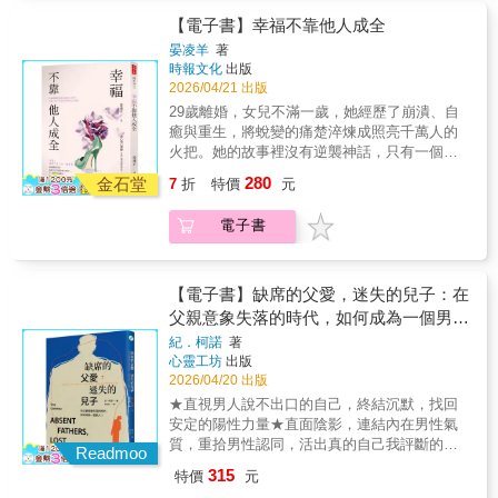
用最溫柔的愛，成就孩子，讓他們長出自己的
的建議，往往只會被當成批評──要練習在覺得
父母常常拒絕放手，因為他們需要「被需
模樣。 她以最優雅美麗的身影，料理著婚姻生
自己是對的時忍住不給予建議。◆父母都需要
【電子書】幸福不靠他人成全
要」，但這會讓父母鼓勵孩子的依賴。◆不要
活裡的大小事， 也用最純粹的愛，滋養著自
學習的一項功課：在對子女說錯話或做錯事時
逼孩子在你與他們的新家庭之間做選擇。◆做
晏凌羊
著
己， 才有今天在大家面前的她。 余皓然想和你
快點道歉，有時一、兩句真誠的道歉就能徹底
時報文化
出版
祖父母最棒的，就是可以不用再鑽進為人父母
分享： 從今天開始，留一份愛給自己！ 妳將成
改變孩子的命運。◆與其勉強推著孩子往你覺
2026/04/21 出版
的牛角尖，只把注意力放那些真正重要的事情
為，最璀璨的那顆珍珠。
得對的方向走，不如相信「經驗會是更好的老
上。◆不管你有沒有錢留給繼承人，都要與孩
29歲離婚，女兒不滿一歲，她經歷了崩潰、自
師」。◆即使不認同孩子的選擇，甚至無法贊
子溝通你的遺產計畫。當孩子成為大人，父母
癒與重生，將蛻變的痛楚淬煉成照亮千萬人的
同，仍然可以深深地愛他們。◆孩子所置身的
也需要再「成長」一次！
火把。她的故事裡沒有逆襲神話，只有一個普
文化不斷改變，父母若不知其差異，可能會忘
通女性如何從泥濘中爬起，學會理直氣壯地生
280
記自己是在完全不同的文化中長大的。◆了解
金石堂
7
折
特價
元
活-而這樣的故事，你也一定能夠做到。
子女的文化與世代差異，有助於與孩子溝通和
……………………………………………………………
連結，分辨哪些仗得打、哪些事讓它過去。◆
電子書
如果你正在經歷婚姻裡的至暗時刻，這本書將
孩子做出令人遺憾的選擇，不一定代表你是失
成為你清醒的盟友，為你拆解離婚全週期的核
敗的父母。◆把孩子理當承受的後果拿走，就
心議題：◆如何擺脫「為了面子不離婚」和
是在把成長與改變的機會奪走。◆過度保護的
「為了孩子，再忍一忍」的糾結？◆怎樣爭取
【電子書】缺席的父愛，迷失的兒子：在
父母常常拒絕放手，因為他們需要「被需
撫養權？◆怎樣降低父母離婚對孩子的傷害？
父親意象失落的時代，如何成為一個男
要」，但這會讓父母鼓勵孩子的依賴。◆不要
◆如何面對單親育兒的壓力？如何與前任相
人？
逼孩子在你與他們的新家庭之間做選擇。◆做
紀．柯諾
著
處？ 本書不勸大家離婚，但要教你看清人生止
心靈工坊
出版
祖父母最棒的，就是可以不用再鑽進為人父母
損的邊界；不替你做主，卻讓你擁有選擇的底
2026/04/20 出版
的牛角尖，只把注意力放那些真正重要的事情
氣； 不美化生活的苦處，但教你如何將苦難釀
上。◆不管你有沒有錢留給繼承人，都要與孩
★直視男人說不出口的自己，終結沉默，找回
成甘甜；沒有大女主的包袱，只有真實可靠的
子溝通你的遺產計畫。當孩子成為大人，父母
安定的陽性力量★直面陰影，連結內在男性氣
生存指南。
也需要再「成長」一次！
質，重拾男性認同，活出真的自己我評斷的不
Readmoo
是父親，而是那塊包覆著我們所有人的沉默。
315
特價
元
兒子的角色就是要終結這沉默。 ──紀．柯諾沉