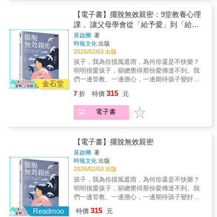
核心原則。❤ 真實案例與實用建議：讓愛不只
辦？」●「藥物、更年期、色情、勃起困難、疼
麼」，甚至「玩樂是什麼」「戀愛是什麼」
感動，也能行動。❤ 大規模調查與研究支撐：
痛……這些影響該如何面對？」●「我們如何能
【電子書】擺脫無效親密：9堂教養心理
「信賴是什麼」「成長是什麼」等，都能成為
結合社會學方法、質性訪談與焦點團體，確保
有共識，並建立令人滿意的親密生活？」性是
課， 讓父母學會從「給予愛」到「給對
本質直觀的哲學對話主題。這類問題往往沒有
建議具有廣度與深度。
婚姻中最常見的困擾之一（例如：將近八成夫
絕對的標準答案。然而，在討論中是否能達到
愛」
黃啟團
著
妻在性需求頻率上並不一致），但情況不必一
「沒錯，確實能這樣說，這就是本質！」的深
時報文化
出版
直如此。關係研究專家桑蒂．菲德翰與國際知
刻洞察，或至少盡可能接近，正是哲學最重要
2026/02/03 出版
名性治療師邁可．賽茲瑪博士，歸納出八個簡
的核心價值所在。
孩子，我為你擋風遮雨，為何你還是不快樂？
單卻具轉化力的關鍵要素，幫助夫妻從疏離走
明明很愛孩子，卻總覺得那份愛傳達不到。我
向喜悅。他們的洞見根基於豐富的臨床經驗與
們一邊管教、一邊擔心，一邊期待孩子變好，
突破性研究，其中包含迄今全美最大規模的夫
金石堂
卻不知不覺讓「關心」變成了壓力。孩子沒有
妻性研究。這不是一本「性愛操作手冊」，而
315
7
折
特價
元
變壞，只是學會了沉默與退縮--因為在被責備與
是一本引人入勝、極具實用性的指南，帶領你
被忽略之間，他感受不到被理解。愛，愛是一
更深理解你的配偶，並共同打造你一直渴望的
電子書
種能量，也是每個父母的本能。但只有當孩子
婚姻。專業推薦：「《親密限定》以充分的研
「感覺被理解」，這份愛才會成長為力量。擁
究為基礎，是每一對夫妻都適合一同閱讀、並
有27年心理輔導經驗的心理學導師，以真實家
在親密生活中更貼近彼此的極佳工具。這本書
庭案例為基礎，從心理學角度拆解家庭教育的
【電子書】擺脫無效親密
充滿智慧與洞見，我誠摯推薦給每一對夫
深層機制，帶領父母重新理解--「愛」從來不是
妻。」——蓋瑞．巧門博士（Gary
黃啟團
著
問題，問題在於愛的方式。本書以心理學為基
時報文化
出版
Chapman），《愛之語》作者「邁可和桑蒂深
礎，提出「四種教養模式」、「孩子成長的心
2026/02/03 出版
具影響力的研究將幫助你分辨，哪些因素能真
理基礎」與「敏感化與復原力」等觀點，從以
正點燃親密生活，哪些則無濟於事。如果你的
孩子，我為你擋風遮雨，為何你還是不快樂？
下四個關鍵面向，幫助父母解開教養的根本難
性生活不如你所期待的那樣，這本顛覆觀點、
明明很愛孩子，卻總覺得那份愛傳達不到。我
題：" 性格養成： 孩子將成為什麼樣的人，比
帶來改變的書，將引導你發現屬於自己的轉化
們一邊管教、一邊擔心，一邊期待孩子變好，
他能做什麼更重要。" 信念與價值觀： 行為的
之路。」——托妮．紐霍夫（Toni
卻不知不覺讓「關心」變成了壓力。孩子沒有
315
根源不在能力，而在潛藏的信念。" 情緒與復原
Readmoo
特價
元
Nieuwhof），《分手前》作者、《智慧家庭》
變壞，只是學會了沉默與退縮--因為在被責備與