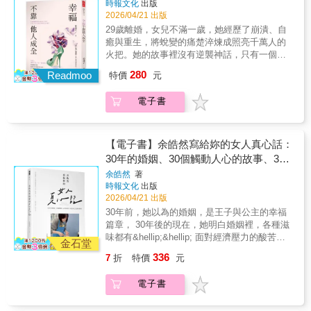
旁觀、袖手不管，也不是要讓孩子任意而行，
時報文化
出版
歡迎成年子女與父母一同閱讀，享受共同理解
缺陷，拒絕複製上一代給予的傷痕……【本書
分享： 從今天開始，留一份愛給自己！ 妳將成
而是與父母分享一種成熟、不越界卻仍在場的
2026/04/21 出版
與對話的過程。祖父母也能從中獲益，例如學
特色】1. 53個貼近我們生活的案例：學會一步
為，最璀璨的那顆珍珠。
參與方式：◆在孩子尚未做出決定時，如何分
29歲離婚，女兒不滿一歲，她經歷了崩潰、自
習建立跨世代的家庭關係；而對兒童或青少年
步解開內心的隱藏傷痛。2. 5大評量+5大練
享經驗，而不是替他決定人生。◆在孩子已經
癒與重生，將蛻變的痛楚淬煉成照亮千萬人的
的父母來說，本書同樣值得一讀——養育孩子
習：看見情感缺失所帶來的孤寂，學會建立健
選擇之後，如何尊重差異，停止說服與糾正。
火把。她的故事裡沒有逆襲神話，只有一個普
大多是為了幫助他們逐步獨立，而本書可以幫
全的情感關係、不再受傷。3. 解開家中痛苦的
◆當你不喜歡孩子的伴侶、不認同他的生活方
通女性如何從泥濘中爬起，學會理直氣壯地生
助父母在成年子女階段來臨之前，提前思考與
情感鎖鏈、給予下一代健康的親子關係。
280
Readmoo
式時，如何守住關係，而不撕裂情感。◆當孩
特價
元
活-而這樣的故事，你也一定能夠做到。
準備。◆孩子對自己人生的想像，跟父母對他
子犯錯、為選擇付出代價，甚至後悔時，父母
……………………………………………………………
人生的期待是不同的。◆父母在子女心目中，
該如何回應，才不會替他扛走本該學習的功
電子書
如果你正在經歷婚姻裡的至暗時刻，這本書將
會慢慢不再像子女在父母心目中一樣是首要角
課？伯恩斯博士不主張替孩子收拾後果，也不
成為你清醒的盟友，為你拆解離婚全週期的核
色，但事情就是應該如此。◆沒被請求就給出
鼓勵冷眼旁觀，而是教父母在責任歸屬清楚的
心議題：◆如何擺脫「為了面子不離婚」和
的建議，往往只會被當成批評──要練習在覺得
前提下給出支持、陪伴與情感上的穩定，讓孩
「為了孩子，再忍一忍」的糾結？◆怎樣爭取
自己是對的時忍住不給予建議。◆父母都需要
【電子書】余皓然寫給妳的女人真心話：
子知道：「你必須為自己的選擇負責，但你不
撫養權？◆怎樣降低父母離婚對孩子的傷害？
學習的一項功課：在對子女說錯話或做錯事時
30年的婚姻、30個觸動人心的故事、30
是孤單一個人。」差異愈來愈大，父母還能怎
◆如何面對單親育兒的壓力？如何與前任相
快點道歉，有時一、兩句真誠的道歉就能徹底
道用心烹調的料理
余皓然
著
麼愛孩子？本書不只適合成年子女的父母，也
處？ 本書不勸大家離婚，但要教你看清人生止
改變孩子的命運。◆與其勉強推著孩子往你覺
時報文化
出版
歡迎成年子女與父母一同閱讀，享受共同理解
損的邊界；不替你做主，卻讓你擁有選擇的底
得對的方向走，不如相信「經驗會是更好的老
2026/04/21 出版
與對話的過程。祖父母也能從中獲益，例如學
氣； 不美化生活的苦處，但教你如何將苦難釀
師」。◆即使不認同孩子的選擇，甚至無法贊
30年前，她以為的婚姻，是王子與公主的幸福
習建立跨世代的家庭關係；而對兒童或青少年
成甘甜；沒有大女主的包袱，只有真實可靠的
同，仍然可以深深地愛他們。◆孩子所置身的
篇章， 30年後的現在，她明白婚姻裡，各種滋
的父母來說，本書同樣值得一讀——養育孩子
生存指南。
文化不斷改變，父母若不知其差異，可能會忘
味都有&hellip;&hellip; 面對經濟壓力的酸苦、
大多是為了幫助他們逐步獨立，而本書可以幫
記自己是在完全不同的文化中長大的。◆了解
金石堂
迎接孩子到來的甜美、 夫妻相處的各種摩擦、
助父母在成年子女階段來臨之前，提前思考與
子女的文化與世代差異，有助於與孩子溝通和
336
7
折
特價
元
身為公眾人物必須忍受的的異樣眼光、 一層一
準備。◆孩子對自己人生的想像，跟父母對他
連結，分辨哪些仗得打、哪些事讓它過去。◆
層疊加、包覆著自己。 在這日日往復堆疊的時
人生的期待是不同的。◆父母在子女心目中，
孩子做出令人遺憾的選擇，不一定代表你是失
電子書
光裡， 余皓然始終沒把自己忘記， 她用最堅毅
會慢慢不再像子女在父母心目中一樣是首要角
敗的父母。◆把孩子理當承受的後果拿走，就
的愛，讓整個家庭度過最昏暗的還債時光， 她
色，但事情就是應該如此。◆沒被請求就給出
是在把成長與改變的機會奪走。◆過度保護的