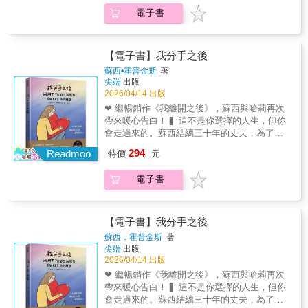
默、壓抑、花心、逞英雄……，這些常見的男
電子書
性行為，在榮格心理分析師紀．柯諾眼裡，很
可能是由於童年時父親「缺席」，沒能完整建
立男性認同，成了長不大的「迷失兒子」的症
頭。紀．柯諾所說的「父親缺席」，不單指父
【電子書】我分手之後
親未親身在場，還包含父親失職──情感冷漠、
蘇西•霍普金斯
著
專斷貶抑等，都可視為精神上的缺席。再者，
尖端
出版
現代社會急速變遷，男性認同失去了穩定的標
2026/04/14 出版
準，為人父者陷入迷茫，更遑論為兒子提供可
❤ 繼暢銷作《我離開之後》，蘇西與哈莉再次
靠的參照。成年儀式的消失，也使男性認同的
帶來暖心告白！▍ 這不是你選擇的人生，但你
失落雪上加霜，缺少象徵性歷練來連結男性氣
會走過來的。蘇西結縭三十年的丈夫，為了舊
質、宣示成年，男孩往往要等到遭遇重大挫折
情人而離開了她。在碎裂的日常中，身為插畫
294
才痛苦地邁向成熟。在本書裡，紀．柯諾透過
Readmoo
特價
元
家的女兒哈莉，用最犀利也最溫柔的畫筆，記
大量案例故事和文化脈絡，指出當代男性所承
錄下母親如何從絕望中站起。這是一段從溺水
受的結構性心理困境。傳統父性意象顛覆，父
電子書
掙扎到找回自我的「復原指南」。面對突如其
親的精神性缺席變成當代常見的現象，也使得
來的人生轉折，你不需要立刻學會堅強。在冰
許多男性怕親密，壓抑本具的攻擊性，內在洶
冷的海水裡掙扎也沒關係，看不見岸邊也沒關
湧的能量得不到出口，以憂鬱、成癮、色情、
係。這本書要告訴每一位心碎不已的你：你擁
【電子書】我分手之後
疾病等各種樣態滲透至人生。柯諾直指人心的
有不可剝奪的權利，可以用最適合自己的方式
蘇西．霍普金斯
著
書寫，翻動了每位男性以沉默掩飾的深層無力
與速度，傷心多久都可以。這本書不只是修復
尖端
出版
感。紀．柯諾指出，透過自我覺醒、情感表
心碎，更能陪你找回那個在愛裡遺落、且最純
2026/04/14 出版
達、勇於接觸內心的陰暗面，我們可以「將自
粹的自己。▍ 這本書想告訴妳：在練習「愛自
❤ 繼暢銷作《我離開之後》，蘇西與哈莉再次
己父親化」，填補父愛的缺口，活出真正的自
己」之前，請先允許自己徹底心碎。越過絕
帶來暖心告白！▍ 這不是你選擇的人生，但你
己──這正是榮格所說的「個體化」。這書一路
望、恐懼與悲痛的深井，你會發現，心不只是
會走過來的。蘇西結縭三十年的丈夫，為了舊
譯來，彷彿到處都看到自己，客廳、後堂、牆
被修復了，更因為曾經承受的一切，變得更加