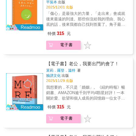
德兄的美好陪伴，造就的父子關係。——盧建
見面。不過我們最近很忙，無法參加每週的聚
平裝本
出版
雙邊、實為三角的家庭問題，守住自我，也同
彰（作家）真正的對話，不是在同一頻道講
餐。可以改成每月一次，先排進行事曆嗎？」
2025/12/01 出版
時守住婚姻？崔西・達格利許博士（Dr. Tracy
話，而是願意在不同頻率中聆聽。當父親願意
Q：當婆婆質疑我們的教養方法時，該怎麼辦？
「傷心」是最強大的力量，「走出來」會成就
Dalgleish）自創「VAULT方法」，打造從溝通
說出自己年少的迷惘、說出對兒子的歉疚；當
「我知道你是出於好意，不過我們已經被各種
後來最遠的到達。那些你沒給我的理由、我心
價值觀到設定健康界線的五個步驟，更針對29
兒子願意開口說：我需要你、也想被理解——
教養建議淹沒了，我們更希望你能告訴我們：
底的話，後來我都自己找到答案了。角子最新
個最常見的日常情境設定參考回答：Q：當先生
Readmoo
那一刻，教養的課題就從「我教你」轉為「我
我們做得很好。」打破不健康的互動模式，建
代表作**書店連續三年年度暢銷Top 10作家。
總是替媽媽說話、甚至責怪我時，該怎麼辦？
315
們一起」。——蔡淇華（惠文高中圖書館主
特價
元
立界線，化解你與婆婆之間的衝突，讓婚姻更
***「最佳人生指南獎」得主，「兩性關係類」
「我不是要你選邊站，我只是希望你能理解當
任、作家）◎熱情好評推薦文科教授-王文仁
穩固、人生更幸福。資深伴侶治療師教妳不用
年度銷售總冠軍。讀墨年度華文大獎最佳人氣
事情發生時，我的感受是什麼。你能試著站在
（作家、虎尾科大語言中心教授 ）吳淡如（作
電子書
委屈、不怕黑掉，平衡婚姻生活的幸福指南！
作家獎。5個接力往前走的真實故事，50個終於
我的角度想想嗎？」Q：我應該把婆婆的問題都
家）李儀婷（薩提爾教養作家）郝旭烈（郝聲
明白與釋懷讓角子帶著你，從最容易陷入感情
告訴先生嗎？「今天你媽媽沒說一聲就過來，
音Podcast主持人）陳志恆（諮商心理師、教養
內耗的「傷心九問」開始解鎖，一起踏上這條
我當時正忙著處理事情，真的有點困擾。我希
作家）黃國珍（品學堂創辦人暨閱讀理解學習
「走出來」的路程。在一次次的溫柔探問中，
【電子書】老公，我要出門約會了！
望我們能討論，之後如何處理這種臨時拜
誌總編輯）劉克襄（作家）謝文憲（企業講
完成我們對自己的訴說、和解與釋懷。最後在
訪。」Q：該怎麼處理公婆待得太久，或比我們
茉莉．羅登．溫特
著
師、職場作家）（按姓氏筆畫排序）
終於抵達的那個回望裡，驚喜地發現，原來
臉譜文化
出版
預期的更頻繁聯絡？「我們知道你們希望更常
「傷心」不是虛弱，而是最強大的力量；而
2025/11/29 出版
見面。不過我們最近很忙，無法參加每週的聚
「走出來」絕對不只可以走出悲傷，還可以成
餐。可以改成每月一次，先排進行事曆嗎？」
我想要的，不只是「婚姻」。《紐約時報》暢
就後來最遠的到達！寫給每一個就算傷心，也
Q：當婆婆質疑我們的教養方法時，該怎麼辦？
銷書、AMAZON逾千則平均4顆星好評！一本
依然相信幸福的人●好好吃，好好睡，路會再慢
「我知道你是出於好意，不過我們已經被各種
關於愛、欲望和個人成長的回憶錄一位女子探
慢被你走出來●後來，傷不是好了，是我們終於
教養建議淹沒了，我們更希望你能告訴我們：
索幸福婚姻之外的性與情感「這本關於開放式
315
發現那根本不值得傷●對的人，就不會離開●你
Readmoo
特價
元
我們做得很好。」打破不健康的互動模式，建
婚姻的書將會炸毀你的聊天室！」——《華盛
相信這世上一定會有一個人，會用最直接的方
立界線，化解你與婆婆之間的衝突，讓婚姻更
頓郵報》❤️溫暖推薦High媽心理師 EFT情緒
式愛你●別讓那場傷心改變你，你是多麼可愛的
電子書
穩固、人生更幸福。資深伴侶治療師教妳不用
取向伴侶治療國際認證心理師三媽從來不說謊
人●你現在一個人很好，而且，還會越來越好●
委屈、不怕黑掉，平衡婚姻生活的幸福指南！
（蔡舜柔）崔妮 拆框工作坊創辦人許欣瑞
我們彼此相愛過，就是最美的結果●最幸福的，
「波栗打開開」開放．多重關係資源網發起人
是一步步地成為你想成為的自己