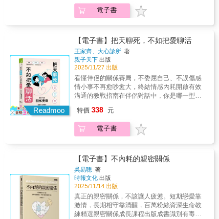
妥他人的愛。對她而言，渴望什麼與為何渴望
你培養「親密關係觀察力」，教你看懂僵局背
不要和前任約會。🚫不要和附近的人約會。🚫
電子書
是一道難解謎題，為了找尋答案，茉莉勇敢向
後的情緒，對應適合的說話姿態一步步化解死
不要去任何人的家裡。🚫最重要的是，不要墜
媽媽談起自己曾覺得羞恥的婚姻現況、不再當
局，開展雙贏的「活局對話」對方是不懂溝
入愛河。茉莉註冊了約會網站、開始使用交友
只會滿足丈夫與砲友的「優等生茉莉」、開始
通？還是不想溝通？碗盤誰來洗？錢要怎麼
軟體，在那些形形色色的男人眼裡，她覺得自
讓丈夫史都陪伴自己度過每段愛戀結束後的心
花？小孩聽誰的？那是你爸媽……你們是否曾
【電子書】把天聊死，不如把愛聊活
己閃閃發亮，不再是照顧小孩的媽媽，也不是
痛……最終，茉莉明白了：愛只會產生更多
因為意見不合、習慣差異，吵到天翻地覆，甚
等待丈夫的妻子，而是個「女人」。但在相遇
王家齊、大心診所
著
愛，愛上一個人只會讓你擁有更多能給的愛。
至想「就地分手」？其實每一次衝突，都是一
親子天下
出版
與告別的輪迴中，茉莉與史都打破了一條又一
《老公，我要出門約會了！》是一部充滿力量
場關係賽局。關鍵不是你的口才與思緒多麼清
2025/11/27 出版
條規則，讓茉莉在嫉妒與不安全感的汪洋浮
的作品，展現了對母親、女兒、婚姻和自我實
晰，而是如何先避開越吵越傷的「死局對
沉，不斷懷疑開放式關係究竟能為一段婚姻帶
看懂伴侶的關係賽局，不委屈自己、不誤傷感
現的熱烈趣味與辛酸反思。茉莉．羅登．溫特
話」，死局，就像你認真發出好接的球，對方
來什麼？在喜悅與心痛交錯的旅途上，茉莉反
情小事不再愈吵愈大，終結情感內耗開啟有效
憑藉溫暖、幽默的筆觸，講述了一個女人成為
卻愛理不理。久了，你開始怪自己不夠好，或
覆詢問自己：「茉莉呀，這樣做對你來說到底
溝通的教戰指南在伴侶對話中，你是哪一型溝
最真實自我的難忘旅程。💍勇敢推薦開放婚姻
是罵對方不用心，努力的你，可能只是發力點
意味著什麼？」因著這段開放式關係開啟的諮
通者？當兩人陷入「鬼打牆」反覆爭執，你們
或多邊戀並非只是沉浸於戀愛或性歡愉，作者
338
不到位！你需要的是先學會分辨：你們是願意
Readmoo
特價
元
商過程中，茉莉也發現她的心就像「水桶」破
不是個性不合，而是陷入對立賽局。本書將帶
分享她超過十年關於自由、婚姻、性愛、母職
一起打，只是技術還沒練好？還是兩個人根本
了個洞，只有當自己將破洞修補好後，才能收
你培養「親密關係觀察力」，教你看懂僵局背
及自我價值的追尋與反思，寫實且情真意切，
在玩不同的遊戲？看懂了，才能用對方法、化
電子書
妥他人的愛。對她而言，渴望什麼與為何渴望
後的情緒，對應適合的說話姿態一步步化解死
內容豐富，新關係能量、自我懷疑、忌妒不
解僵局，用「活局對話」把愛留住，不再讓每
是一道難解謎題，為了找尋答案，茉莉勇敢向
局，開展雙贏的「活局對話」對方是不懂溝
安，各條關係線好似找到平衡又面臨動盪，坦
次爭吵都變成消耗。伴侶溝通的關係賽局＝心
媽媽談起自己曾覺得羞恥的婚姻現況、不再當
通？還是不想溝通？碗盤誰來洗？錢要怎麼
承又充滿愛的自我揭露。本書流暢易讀，非常
態＋姿態擁有多年婚姻、家庭諮商經驗的家齊
只會滿足丈夫與砲友的「優等生茉莉」、開始
花？小孩聽誰的？那是你爸媽……你們是否曾
【電子書】不內耗的親密關係
推薦！——崔妮 拆框工作坊創辦人當我們選
心理師指出，關係的僵局多半不是出在「誰
讓丈夫史都陪伴自己度過每段愛戀結束後的心
因為意見不合、習慣差異，吵到天翻地覆，甚
擇打開關係的框架，同時也打開了潘朵拉的盒
吳易聰
著
錯」，而是雙方的心態與姿態搭錯了線。有人
痛……最終，茉莉明白了：愛只會產生更多
至想「就地分手」？其實每一次衝突，都是一
子。那些深藏在單偶想像下的恐懼、不安、對
時報文化
出版
急著贏理，有人害怕輸情，有人假裝沒事，心
愛，愛上一個人只會讓你擁有更多能給的愛。
場關係賽局。關鍵不是你的口才與思緒多麼清
2025/11/14 出版
「被取代」的焦慮，以及從小來不及學會關於
裡卻滿是委屈。當兩人都在輸贏裡掙扎時，再
《老公，我要出門約會了！》是一部充滿力量
晰，而是如何先避開越吵越傷的「死局對
愛的種種：親密的匱乏、愛自己的困難、自我
真正的親密關係，不該讓人疲憊。短期戀愛靠
多愛也會被耗盡。本書以「關係賽局」為核
的作品，展現了對母親、女兒、婚姻和自我實
話」，死局，就像你認真發出好接的球，對方
價值低落等，都會被一一召喚出來。我一邊閱
激情，長期相守靠清醒，百萬粉絲資深生命教
心，從「姿態」「心態」「對話」逐一解析，
現的熱烈趣味與辛酸反思。茉莉．羅登．溫特
卻愛理不理。久了，你開始怪自己不夠好，或
讀這本書，一邊看見熟悉的場景，熟悉的臉
練精選親密關係成長課程出版成書識別有毒的
提出實用的「活局對話」法，帶你一步步開啟
憑藉溫暖、幽默的筆觸，講述了一個女人成為
是罵對方不用心，努力的你，可能只是發力點