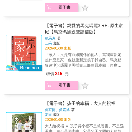
力： 父母懂得共情，孩子才能面對世界。" 自
播客主持人「在擔任性治療師與性教育工作者
被忽略之間，他感受不到被理解。愛，愛是一
我價值與心理基礎： 愛不只是給予，而是讓孩
電子書
長達四十七年後，我們仍從這本書中學到許多
種能量，也是每個父母的本能。但只有當孩子
子被看見、被尊重、被信任。每章皆以生活案
實用的新知，也發現這是一本非常值得閱讀的
「感覺被理解」，這份愛才會成長為力量。擁
例開場，並附有練習指引，讓父母能將理解化
好書。」——克利福德．潘納博士與喬伊絲．
有27年心理輔導經驗的心理學導師，以真實家
為行動，修正溝通模式，在陪伴中成長，讓家
潘納（Clifford and Joyce Penner），臨床心理
庭案例為基礎，從心理學角度拆解家庭教育的
【電子書】親愛的馬克瑪麗3 RE: 原生家
庭重新找回平衡與溫度。在AI時代來臨的今
學與臨床護理專家、《性愛的禮物》作者「這
深層機制，帶領父母重新理解--「愛」從來不是
庭【馬克瑪麗親聲讀信版】
天，知識可以被取代，但理解自己、感受他
樣兼具研究基礎與實務指引的書，可謂幾十年
問題，問題在於愛的方式。本書以心理學為基
人、面對世界的力量，才是孩子一生的底氣。
歐馬克
著
一遇。語言簡潔易懂，充滿真實生活的例子。
礎，提出「四種教養模式」、「孩子成長的心
三采
出版
這本書不講空泛理論，也不販賣焦慮，而是幫
身為長期服務少數族群的治療師，我們對能分
理基礎」與「敏感化與復原力」等觀點，從以
2026/01/30 出版
你看懂親子關係的心理運作，讓「愛」不再變
享這樣一個具有轉化力的工具感到無比興
下四個關鍵面向，幫助父母解開教養的根本難
成壓力，而成為孩子成長的力量源泉。教育，
「家人，只是有血緣關係的他人」當我重新定
奮。」——喬治與丹妮莎．蘇亞雷斯（Jorge
題：" 性格養成： 孩子將成為什麼樣的人，比
不是塑造一個完美的孩子，而是讓他有力量面
義什麼是家，也就重新定義了我自己。馬克點
and Danisa Suarez），婚姻諮商師與性治療師
他能做什麼更重要。" 信念與價值觀： 行為的
對不完美的世界。這不是一本教你「如何當好
醒迷津╳瑪麗暗黑插畫三部曲最終回，再度神
「秘密終於揭曉了！菲德翰和賽茲瑪彙整超過
根源不在能力，而在潛藏的信念。" 情緒與復原
Readmoo
父母」的書，而是一本教你「如何讓愛被看
開釋！＼拆解家庭困境，教你保護自己／ 【內
5,300位受訪者的回饋，為我們提供前所未有的
力： 父母懂得共情，孩子才能面對世界。" 自
315
特價
元
見」的書。
容簡介】✦情侶可以分、工作可以離，但搞不
清晰視角來理解婚姻中的性關係。這本書是送
我價值與心理基礎： 愛不只是給予，而是讓孩
定的家人怎麼辦？等等、等等，在想怎麼辦之
給夫妻、家庭、教會，乃至全世界的一份無價
子被看見、被尊重、被信任。每章皆以生活案
電子書
前，先思考對你來說，什麼是家？真正的家，
之禮。」——克里斯多福與瑞秋．麥克拉斯基
例開場，並附有練習指引，讓父母能將理解化
是我們學會與自己和諧共處的地方，是我們能
（Christopher and Rachel McCluskey），《二
為行動，修正溝通模式，在陪伴中成長，讓家
夠真實展現自我的空間。✦家庭難題小至翻白
人成為一體》作者「本書將為你的婚姻根基帶
庭重新找回平衡與溫度。在AI時代來臨的今
眼，大至想逃家，總有一個與你有關！〆過年
【電子書】孩子的幸福，大人的祝福
來新的生命與盼望。繫好安全帶，準備迎接一
天，知識可以被取代，但理解自己、感受他
帶老母出門，被從頭嫌到尾〆16歲時，我發現
連串真正令人驚嘆的全新啟發吧！」——戴夫
人、面對世界的力量，才是孩子一生的底氣。
吳家德、吳庭旭
著
爸爸有外遇……〆我媽是全方面的控制狂暴
與安、威爾森（Dave and Ann Wition），《今
麥田
出版
這本書不講空泛理論，也不販賣焦慮，而是幫
君！〆重男輕女的家庭，讓人窒息……這一
2026/01/08 出版
日家庭生活》節目主持人「這本書真是顆寶
你看懂親子關係的心理運作，讓「愛」不再變
次，不告訴你怎麼拯救別人，只教你如何「自
石！桑蒂和邁可以簡潔又引人入勝的筆觸，為
成壓力，而成為孩子成長的力量源泉。教育，
大人給祝福 ＝ 孩子得幸福不是教養書、不是雞
保」。✦刻骨經驗╳理性分析╳生動譬喻馬克
夫妻們提供了珍貴的洞見與立即可行的具體步
不是塑造一個完美的孩子，而是讓他有力量面
湯書、更不是勵志書，它是父子之間動人的情