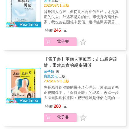
圓神
出版
獨特性、頑固且缺乏通融、自我表現慾強烈。
也是一門學問， 「月老候選人」孫老師再次從
2026/08/01 出版
從「話題」了解對方心理■ 老是談論過往事情
社會學、心理學，甚至傳播學的領域出發， 從
的男性 ► 對現狀感到不滿、對於無法確定未來
背叛讓人心碎，但從此不再相信自己，才是真
愛情的「結束」為起點，在幽默和思考中， 學
會怎樣的自己感到不安。■ 連芝麻小事也一一
正的失去。外遇不是妳的錯。即使身為兩性作
會跟那份逝去的愛，好好地說：再見
向大家報告的女性 ► 擔心與別人沒有關聯性、
家，我也曾在關係中受傷。選擇離開需要勇
&mdash;&mdash; &rarr;附錄分手考量量表、分
Readmoo
可能對人際關係缺乏自信。從「談話進展」看
氣，但留下、面對、療癒與重建，也是另一種
手傷害量表等各種表單，幫助釐清關係結束的
245
特價
元
出人性■ 會岔開問題來回答的男性 ► 其實是不
勇敢。那並非軟弱，而是深思熟慮後的堅強。
過程與狀態，才有可能「好聚好散」！ &rarr;內
想讓對方發現自己的弱點。有自尊心過高的傾
在感情裡，我們都要對自己誠實拯救遍體鱗
含愛情會客室Ｑ＆Ａ進階版，各種分手的難題
電子書
向。■ 沒有開場白就滔滔不絕地說個沒完沒了
傷，卻依然值得被愛的自己真正的勇氣，是雖
與迷思一次解答，一生受用！ &rarr;加收「愛情
的女性 ► 大部分是透過說話來自我滿足。很可
然害怕，卻仍選擇對自己誠實。伴侶的外遇，
放映室」單元，孫老師私房愛情經典片單誠心
能對於身旁的人不夠關心。差異不是問題，誤
是一種欺騙。但明明還愛著，卻因為害怕外界
推薦！
解才是，一本真正讀懂男女心理的書！◎ 戀愛
的眼光而離開，是對自己不誠實。如果愛早已
【電子書】兩個人更孤單：走出親密疏
小惡魔必學！撩撥男人心的攻略必殺句
消失，卻因為害怕孤單而留下，又何嘗不是另
離，重建真實的親密關係
──P.78◆「好厲害！」「真不愧是你！」這兩
一種對自我的背叛？妳可以愛一個人，同時害
羅子琦
著
句話幾乎是令所有男人雀躍的必殺句。◆「我
怕再次受傷。妳可以選擇修復，同時仍然充滿
寶瓶文化
出版
第一次有這種感覺！」男性競爭心理很強，因
不安。妳可以決定留下，但不代表傷口已經痊
2026/07/28 出版
此女人由於自己的表現而說出「第一次」時，
癒。因為，留下或離開，都不是勇敢的唯一證
專長為伴侶治療的羅子琦心理師，邀請讀者先
會產生優越感。◆「好MAN喔！真有男子氣
明。真正重要的是，在傷痛之後，依然願意誠
正視關係中，「保持距離」的現象，再進一步
概！」說對方有男子氣概，等於含有值得依靠
實面對自己的感受，做出屬於自己的選擇。真
去探索與理解原因：親密疏離是伴侶之間的
的意思，男性如果覺得受到女性依靠，會產生
正的安全感，不是保證自己永遠不會受傷，而
Readmoo
「共謀」，到第三篇，給自己與彼此一個再次
「想保護對方」的心意。◆「果然你就是和別
是相信，即使再次遭受打擊我也有能力重新再
280
特價
元
選擇的機會：重建親密。全書系統條理、脈絡
人不一樣！」「果然」這個詞，含有從以前就
站起來。本書特色——◆ 真實記錄一位兩性作
清晰，以「共同探索、認識與理解，我們是如
這麼想的意思在裡面。「你和別人不同」則會
家遭遇伴侶外遇後，從崩潰、掙扎到重新找回
電子書
何在關係中失去自我，並重新找回自己、修復
刺激競爭心強烈的男性，所以是讚美。── 更多
自己的療傷歷程。◆ 特別收錄【外遇者視角：
關係」為主軸，讓你我有一個再次決定的契
男女心理學都在本書中，只要確實了解男女的
他的內心世界】專欄，由外遇當事人剖析自己
機：看見自己，也看見彼此；從疏離，走向親