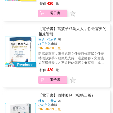
子女」必讀經典◆如果你愈關心孩子逃得愈
書將帶你處理的「親密疏離」問題。（摘自
背面即是【我們家的家事清單──隱形家事診斷
420
特價
元
遠、如果開口建議孩子就嫌管太多、如果你已
「前言」）● 看見問題→理解原因→重建親
與共編大表】拯救血壓、守護婚姻，別讓失衡
經搞不清楚自己的父母角色是什麼、甚至每天
密：全書系統條理、脈絡清晰，引領讀者逐層
的家事分配成為家中未爆彈！
電子書
都在問：「我的孩子到底怎麼了？」……改善
探索，知曉真相──親密疏離是伴侶之間下意識
挫敗的親子關係必讀◆面對或預防成年子女關
的「共謀」。進而卸去防衛鎧甲，真實地看見
係疏離、啃老、鑄下難已挽回的大錯「30歲女
自己，看見彼此。● 練習「完整地傾聽」：有
離婚搬回家五年，生活起居父母全包辦。」
時無話可說的開頭，往往是曾經說過很多，卻
【電子書】當孩子成為大人，你最需要的
「女大生宣布要嫁比父母大20歲男友，家裡掀
沒有真正被聽見。我們以為「有在回應」，往
相處智慧
風波……」「軟體工程師涉嫌詐欺案，父母凌
往可能是給予對方建議、敷衍的簡短應答、交
吉姆．伯恩斯
著
晨站警局門口鞠躬致歉。」「成年兒子靠父母
換信息或解決問題而已。這種「有在回應」的
柿子文化
出版
養20年，父母不再掏錢，卻反被指責：既然有
互動裡，是沒有含括情緒與情感連結的。更多
2026/04/30 出版
能力，為什麼不幫？」這些不是極端案例，而
時候，我們只是各自表達完自己想說的而已。
閉嘴是尊重，還是逃避？什麼時候該幫？什麼
是愈來愈常出現在社會新聞裡、也悄悄發生在
要修復關係中真實的親密連結，需要雙方一起
時候該放手？給錢是支持，還是縱容？究竟該
無數家庭中的日常。當孩子成為大人，你還在
努力，一起聽見彼此。● 愛是一個「主動」的
如何繼續愛，才不會彼此傷害？◆家有「成年
指點他的人生嗎？也許是一通臨時打來、開口
動詞：從前，你以為只能自己爬過那條黑暗隧
Readmoo
子女」必讀經典◆如果你愈關心孩子逃得愈
就要錢的電話；也許是早已搬空的房間，又被
道，總是猶豫、躊躇不前，因為未知實在太讓
420
特價
元
遠、如果開口建議孩子就嫌管太多、如果你已
要求重新整理出來；也可能是在你不認同、甚
人恐懼。現在，有我和你一起牽手，我們一起
經搞不清楚自己的父母角色是什麼、甚至每天
至擔憂的婚姻、職涯或人生選擇面前，你一句
試著走那條黑暗的隧道。我看不清楚的時候，
電子書
都在問：「我的孩子到底怎麼了？」……改善
話都還沒說，就先被貼上「管太多」、「不尊
你多帶我一點，你走不動的時候，我扶著你，
挫敗的親子關係必讀◆面對或預防成年子女關
重」的標籤。當長大成人的孩子與父母的價值
總能一起走過去。★親愛推薦：羽茜（作家）
係疏離、啃老、鑄下難已挽回的大錯「30歲女
觀愈走愈遠，想給建議，被拒於門外；想放手
洪仲清（臨床心理師）曾心怡（伴旅心理治療
離婚搬回家五年，生活起居父母全包辦。」
【電子書】假性孤兒（暢銷三版）
沉默，又擔心孩子承擔不起後果……究竟該如
所所長／臨床心理師）愛瑞克（《命定之書》
「女大生宣布要嫁比父母大20歲男友，家裡掀
何繼續愛，才不會彼此傷害？人們花在做成年
作者／TMBA共同創辦人）
琳賽．吉普森
著
風波……」「軟體工程師涉嫌詐欺案，父母凌
小樹文化
出版
子女之父母的時間，遠超過孩童或青少年階
晨站警局門口鞠躬致歉。」「成年兒子靠父母
2026/04/29 出版
段，但與早期教養相關的豐富文獻相比，關於
養20年，父母不再掏錢，卻反被指責：既然有