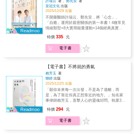
許瑞云
著 、
鄭先安
著
陪伴孤單的靈魂們
敗，反而感謝那段平凡的日子，讓我懂得努力
夫妻與牧養他們的同工提供知識帶來鼓勵與指
的感受。透過文字，我能以更溫和的方式梳理
皇冠文化
出版
的價值。許多父母容易陷入一種無形的補償心
引。」——茱莉．斯萊特莉博士（Dr. Jull
脈絡，用比較不急著反駁的語氣去面對父親。
2025/12/29 出版
理：「我當年沒做到的，就要孩子幫我完
Slattery），真實的親密關係共同創辦人、《重
有些話，當面說可能會讓情緒湧得太快，但寫
不開藥醫師許瑞云、鄭先安，將「心念」、
成。」但這樣的期待，往往變成壓力。孩子的
新思考性觀》作者「《親密限定》是一場真實
下來，反而能讓彼此看得更清楚。如果這些文
「自癒」運用於親密關係的第一本書！4種常見
人生，終究該由他自己去書寫。我時常提醒自
對話！無論你是想重新點燃激情，或是激發對
章，能讓你在某些段落裡看見自己，或只是讓
情緒類型×8大實用能量運動×14個經典真實案
己：不要用「我覺得好的路」，取代「他想走
Readmoo
配偶更深的渴望，這本書都是你不可或缺的資
你短暫想起與家人之間的某個時刻，那麼這本
例由兩位醫師親自示範✦全新錄製的能量影片
的方向」。我能做的，是分享經驗、提供資
335
源！」——愛普莉與奧齊．奧提茲（Apryl and
特價
元
書的意義，就不只是一份記錄，而是一份能被
✦❝ 在親密關係裡，我們都渴望被愛，卻不知道
源，但不干涉選擇。因為父母最該給孩子的禮
Ozzie Ortiz），播客主持人暨「剛強與尊榮人
共享的溫度。——吳庭旭◎本書特色★ 跨世
如何滿足彼此，也常因期待落空而衝突生怨，
物，不是「安排好的人生」，而是「相信他能
生」創辦人「《親密限定》是一本令人眼界大
電子書
代雙視角對話：由父親與兒子共同執筆，從不
或慢慢成為最熟悉的陌生人。 ❞●每段感情一旦
自己安排人生」。——吳家德回頭看書中我寫
開、實用且極為迫切需要的工具書，適合每一
同世代出發，展現親子雙向理解與共同成長的
論及婚嫁，就會發生問題，以分手告終？●另一
的這十篇文章，它們都源自生活裡的自然片
位婚姻諮商師、牧者與領袖⋯⋯絕對必讀！」
深刻歷程。★ 實用與情感兼具的處世哲學：
半經常心不在焉、愛發脾氣，甚至外遇？●進入
段，有時是一次爭吵，有時是一起運動，有時
——提姆．克林頓（Tim Clinton），教育博
內容涵蓋愛與關懷、學習與成長、人際關係、
穩定的老夫老妻模式，彼此反而愈來愈沒話
【電子書】不將就的勇氣
是某個談話的瞬間。沒有刻意安排，就是我們
士、心理諮商師與婚姻家庭治療師、《家庭之
金錢觀念、健康與休閒等主題，不僅提供可實
聊？●只想和伴侶過兩人世界，卻總是受到雙方
日常的相處方式。在書寫的過程中，我也慢慢
賴芳玉
著
聲》節目主持人「桑蒂和邁可以極大的智慧與
踐的建議，更融入溫暖的人生故事，成為一般
家庭的打擾？●長年為家庭犧牲自己，找不到新
聯經
出版
發現，原來我對父親有一些平常不會特別提起
關懷撰寫此書。是牧者、諮商師與治療師在協
人皆受用的生活指南。★ 真誠書寫、溫柔對
的人生目標和動力？許瑞云醫師與鄭先安醫師
2025/12/25 出版
的感受。透過文字，我能以更溫和的方式梳理
助夫妻面對婚姻中這神聖領域時值得信賴的資
話的生命記錄：全書以坦率而細膩的筆觸記錄
突破中醫和西醫，運用強調心念與自癒的「心
脈絡，用比較不急著反駁的語氣去面對父親。
「願你未來每一次出發，不是為了逃離，而
源。」——泰德．康寧漢（Ted
親子間的溝通、衝突與理解，讓讀者感受到關
療法」，讓許多深受病痛所苦的患者不藥而
有些話，當面說可能會讓情緒湧得太快，但寫
是，為了靠近你真正想靠近的地方。」知名家
Cunningham），密蘇裡州布蘭森市伍德蘭希爾
係的溫度與轉化的可能，是一本兼具啟發力與
癒。近年來，兩位醫師更累積了豐富的親密關
下來，反而能讓彼此看得更清楚。如果這些文
事律師賴芳玉，直擊人心的靈魂叩問。執業30
斯教會牧師
共鳴感的親情散文集。◎本書內容◆ 二十出頭
係諮商經驗，使原本充滿怨氣、委屈、悲傷，
章，能讓你在某些段落裡看見自己，或只是讓
餘年最深的體悟、最刻骨的學習。比起法律、
的兒子居然「破產」兩次，父親該如何因
294
甚至恨意的伴侶，得以解開糾結並獲得療癒。
Readmoo
特價
元
你短暫想起與家人之間的某個時刻，那麼這本
金錢、權力與身分，更重要的，是身為一個
應？！◆ 教孩子開車一時心急口快，竟迎來前
本書是心療法運用於親密關係的集大成之作。
書的意義，就不只是一份記錄，而是一份能被
人：你，能夠有不將就的勇氣嗎？你可能熟悉
所未有的低氣壓冷戰！◆ 不被欲望綁架太難了
從測驗分析雙方的情緒類型，活用心念醫學對
電子書
共享的溫度。——吳庭旭◎本書特色★ 跨世
講法律的賴芳玉，熟悉她溫柔、堅定的聲音，
吧，成人都很難做到，該怎麼教小孩善用金
症緩解，進一步藉由案例反思自身，並按照圖
代雙視角對話：由父親與兒子共同執筆，從不
熟悉她的身影，但寫這本書的賴芳玉，你一定
錢？◆ 汗如雨下的單車行，竟是騎進父子記憶
解及影片實際操作，真正學習如何化解衝突和
同世代出發，展現親子雙向理解與共同成長的
不認識。她陪伴許多人走過生命最黑暗、困頓