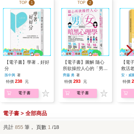
TOP
TOP
1
2
【電子書】學著，好好
【電子書】圖解 隨心
【電
分
所欲操控人心的「男女
救活
暗黑心理學」【暢銷紀
孫中興
著
齊藤 勇
著
安・威
念版】
238
293
2
特價
元
特價
元
特價
電子書
電子書
電子書 > 全部商品
共計
855
筆， 頁數
1
/18