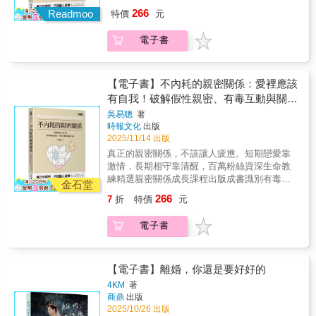
孔，熟悉的情緒，無數次重演的片段。那是朋
親密關係，學習愛情的底層邏輯。告別內耗，
合作對話，從對立轉為雙贏。本書將陪伴你──‧
最真實自我的難忘旅程。💍勇敢推薦開放婚姻
266
不到位！你需要的是先學會分辨：你們是願意
Readmoo
特價
元
友的故事，是情人的心事，也是自己的倒影。
經營一段保有自我的關係。★不內耗推薦★小
覺察溝通姿態：測驗你在關係中是獅子、袋
或多邊戀並非只是沉浸於戀愛或性歡愉，作者
一起打，只是技術還沒練好？還是兩個人根本
我們都好努力地在親密關係中找尋差點被淹沒
妮子Anny 《那些愛情裡，我們所受過的傷》
鼠、柴犬還是黑貓？找出你的地雷與盲點。‧看
分享她超過十年關於自由、婚姻、性愛、母職
在玩不同的遊戲？看懂了，才能用對方法、化
電子書
的自己，也在愛情中試著撫平曾經的傷痕累
作者 盧美妏 人生設計心理諮商所 共同創辦
懂賽局結構：辨認你們正在進行哪種「死局對
及自我價值的追尋與反思，寫實且情真意切，
解僵局，用「活局對話」把愛留住，不再讓每
累。「每一場愛都讓我們更了解自己」是這本
人/諮商心理師（依首字筆畫排序）──親密關係
話」？是對錯局、輸贏局，還是好壞局？減少
內容豐富，新關係能量、自我懷疑、忌妒不
次爭吵都變成消耗。伴侶溝通的關係賽局＝心
書裡我最愛的一句話。透過每一次的相遇，我
出問題，通常與愛的夠不夠無關，而是方式錯
死局對話，能夠避免感情走上死路。‧開啟活局
安，各條關係線好似找到平衡又面臨動盪，坦
態＋姿態擁有多年婚姻、家庭諮商經驗的家齊
們看見更多樣的自己。那些嫉妒、渴望、恐懼
了。──不是總是遇到渣男，是沒學會辨識與修
對話：豐富而實用的對話範例與步驟，讓溝通
【電子書】不內耗的親密關係：愛裡應該
承又充滿愛的自我揭露。本書流暢易讀，非常
心理師指出，關係的僵局多半不是出在「誰
與欲念，不再只是情緒的風暴，而成為理解自
正關係裡的錯誤模式。──這是一本幫你解決
不內傷也不傷人。‧遠離毒性話語：分辨「有毒
有自我！破解假性親密、有毒互動與關係
推薦！——崔妮 拆框工作坊創辦人當我們選
錯」，而是雙方的心態與姿態搭錯了線。有人
我的鏡子。華麗的不只是那些愛戀情事，更是
「關係內耗」的行動指南。本書寫給每個正在
溝通」、「情緒勒索」與「煤氣燈操縱」，讓
內耗
擇打開關係的框架，同時也打開了潘朵拉的盒
急著贏理，有人害怕輸情，有人假裝沒事，心
吳易聰
著
我們願意一再誠實面對與陪伴自己的過程，來
關係中、曾經被關係困住、或想建立健康連結
你感情路上越走越順。【閱讀對象】‧希望感情
子。那些深藏在單偶想像下的恐懼、不安、對
時報文化
出版
裡卻滿是委屈。當兩人都在輸贏裡掙扎時，再
修補一個又一個「水桶的漏洞」。打開關係，
的人。從心理學與真實經驗出發，揭開假性親
長長久久的你：這本書能幫你為感情悠遊卡儲
2025/11/14 出版
「被取代」的焦慮，以及從小來不及學會關於
多愛也會被耗盡。本書以「關係賽局」為核
可能讓我們愛得更多，但更需要學會誠實面對
密、有毒互動、功能失調關係等常見「內耗模
值，即使偶爾扣款也不怕。‧經常為同一件事爭
愛的種種：親密的匱乏、愛自己的困難、自我
心，從「姿態」「心態」「對話」逐一解析，
真正的親密關係，不該讓人疲憊。短期戀愛靠
自己。當我們跨出那一步，愛不再只是浪漫的
式」的根源，幫助你辨認不健康關係的徵兆，
吵的你：讓你看懂對話裡的情緒腳本，停止重
價值低落等，都會被一一召喚出來。我一邊閱
提出實用的「活局對話」法，帶你一步步開啟
激情，長期相守靠清醒，百萬粉絲資深生命教
單選題，而成為一場真實、赤裸、帶著傷痕與
學會在愛中保有自我。引導讀者從覺察、溝
播同一集。‧覺得對方都聽不懂人話的你：幫你
讀這本書，一邊看見熟悉的場景，熟悉的臉
合作對話，從對立轉為雙贏。本書將陪伴你──‧
練精選親密關係成長課程出版成書識別有毒的
自由的旅行。直到有一天，我們終於明白，開
通、修復，到療癒童年傷痛與強化自我價值等
金石堂
看懂自己、也看懂對方，找到雙方都接得住的
孔，熟悉的情緒，無數次重演的片段。那是朋
覺察溝通姿態：測驗你在關係中是獅子、袋
親密關係，學習愛情的底層邏輯。告別內耗，
放關係的核心，從來不在「擁有多少愛」，而
方向，建立能夠支持彼此、而非消耗彼此的深
開局。‧覺得另一半情緒化很難懂的你：教你聽
266
7
折
特價
元
友的故事，是情人的心事，也是自己的倒影。
鼠、柴犬還是黑貓？找出你的地雷與盲點。‧看
經營一段保有自我的關係。★不內耗推薦★小
是「在愛裡，我能不能完整地做自己」。這場
層連結。為什麼身在一段親密關係中，卻仍然
懂話裡的需求，讓對方打開心門，讓關係重新
我們都好努力地在親密關係中找尋差點被淹沒
懂賽局結構：辨認你們正在進行哪種「死局對
妮子Anny 《那些愛情裡，我們所受過的傷》
華麗的冒險，沒有標準答案，也不一定灌著糖
感到孤獨？──功能失調的親密關係親密關係在
有溫度。‧又累又想努力的你：讓理性守護愛，
電子書
的自己，也在愛情中試著撫平曾經的傷痕累
話」？是對錯局、輸贏局，還是好壞局？減少
作者 盧美妏 人生設計心理諮商所 共同創辦
蜜，卻會讓我們一步步靠近，那個最真實、最
補充你的能量，還是消耗？當你們的能量過
學會在關係裡溫柔而有界線的共處。【本書特
累。「每一場愛都讓我們更了解自己」是這本
死局對話，能夠避免感情走上死路。‧開啟活局
人/諮商心理師（依首字筆畫排序）──親密關係
勇敢、也最溫柔的自己。——許欣瑞 「波栗
低，代表關係的功能逐漸失調： 你和伴侶之
色】‧ 涵蓋常見衝突情境縮影：從家務、金錢、
書裡我最愛的一句話。透過每一次的相遇，我
對話：豐富而實用的對話範例與步驟，讓溝通
出問題，通常與愛的夠不夠無關，而是方式錯
打開開」開放．多重關係資源網發起人很多時
間不再溝通 你和伴侶之間的正向情緒在減少
教養到有毒關係，逐一拆解僵局，讓對話從對
們看見更多樣的自己。那些嫉妒、渴望、恐懼
不內傷也不傷人。‧遠離毒性話語：分辨「有毒
了。──不是總是遇到渣男，是沒學會辨識與修
【電子書】離婚，你還是要好好的
候會覺得煩不煩啊，真沒道理，有點刺激、驚
你和伴侶持續產生矛盾、無法解決問題短期戀
立走向連結。‧ 有趣四型動物心理測驗：快速辨
與欲念，不再只是情緒的風暴，而成為理解自
溝通」、「情緒勒索」與「煤氣燈操縱」，讓
正關係裡的錯誤模式。──這是一本幫你解決
喜並夾雜著不少的痛苦。我說的是閱讀此書的
愛靠激情，長期相守靠清醒？──愛人需要能力
4KM
著
識你與伴侶的溝通類型，了解彼此在關係中的
我的鏡子。華麗的不只是那些愛戀情事，更是
你感情路上越走越順。【閱讀對象】‧希望感情
「關係內耗」的行動指南。本書寫給每個正在
感受，同時也是人在探索自我與親密關係時的
商鼎
出版
 你們尊重彼此的邊界嗎？如果兩個人在感情
互動模式。‧ 豐富實用對話教戰指南：收錄煞車
我們願意一再誠實面對與陪伴自己的過程，來
長長久久的你：這本書能幫你為感情悠遊卡儲
關係中、曾經被關係困住、或想建立健康連結
感受。茉莉以極度坦誠、赤裸而直接的筆觸，
2025/10/26 出版
中失去自己，愛也會隨之消失 你們愛自己
對話、轉局對話、實用句型與溝通範例，讓你