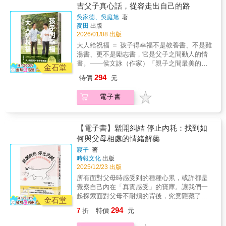
的遺憾，投射在孩子身上。我學生時代的成績
吉父子真心話，從容走出自己的路
不管我們長成了什麼樣的大人，永遠都可以責
中等，沒有耀眼的名次。但我並不覺得那是失
怪：是原生家庭把我變成這樣的。但歸因之
吳家德、吳庭旭
著
敗，反而感謝那段平凡的日子，讓我懂得努力
麥田
出版
後，問題解決了嗎？沒有。只有當你止息了心
的價值。許多父母容易陷入一種無形的補償心
2026/01/08 出版
中的苦，才真正止息了來自於上一代、上上一
理：「我當年沒做到的，就要孩子幫我完
代、乃至世世代代的苦。✦翻開這本書，從怨
大人給祝福 ＝ 孩子得幸福不是教養書、不是雞
成。」但這樣的期待，往往變成壓力。孩子的
靈小隊脫隊！❝你的內在就像是一群孩子，痛苦
湯書、更不是勵志書，它是父子之間動人的情
人生，終究該由他自己去書寫。我時常提醒自
則是其中的drama queen，但要記得，你才是這
書。——侯文詠（作家）「親子之間最美的互
己：不要用「我覺得好的路」，取代「他想走
金石堂
個班的導師！❞過去可以塑造一個人，但不能決
動：不是誰教誰，而是彼此成就彼此。」一個
的方向」。我能做的，是分享經驗、提供資
294
特價
元
定一個人。面對自己的過去是很了不起的決
懂得說對不起、且能聆聽孩子的父親，一個懂
源，但不干涉選擇。因為父母最該給孩子的禮
定。長大的你、處理痛苦的你、帶傷前行的
得付出關心、在爸爸運動受傷時停下腳步的兒
物，不是「安排好的人生」，而是「相信他能
電子書
你，這段路程就如同勇者鬥惡龍的冒險。而你
子。勵志暢銷作家吳家德與兒子的生命思索，
自己安排人生」。——吳家德回頭看書中我寫
要拯救的，就是你自己。✦家家有本難念的
父子對談火花激盪出多元處世哲學，「不急著
的這十篇文章，它們都源自生活裡的自然片
經，網友們淚謝推薦：「你永遠有選擇」這真
成功，也不害怕慢」。從容走過眼前的崎嶇與
段，有時是一次爭吵，有時是一起運動，有時
是一句太棒、太棒的話了！：最近突然對家人
蜿蜒，才能踏實掌握生命選擇權。我不把自己
【電子書】鬆開糾結 停止內耗：找到如
是某個談話的瞬間。沒有刻意安排，就是我們
產生很多情緒，碰到給媽媽的信那邊，直接在
的遺憾，投射在孩子身上。我學生時代的成績
何與父母相處的情緒解藥
日常的相處方式。在書寫的過程中，我也慢慢
辦公室哭成狗，嗚嗚嗚：謝謝馬克、瑪麗總是
中等，沒有耀眼的名次。但我並不覺得那是失
發現，原來我對父親有一些平常不會特別提起
寢子
著
陪伴孤單的靈魂們
敗，反而感謝那段平凡的日子，讓我懂得努力
的感受。透過文字，我能以更溫和的方式梳理
時報文化
出版
的價值。許多父母容易陷入一種無形的補償心
脈絡，用比較不急著反駁的語氣去面對父親。
2025/12/23 出版
理：「我當年沒做到的，就要孩子幫我完
有些話，當面說可能會讓情緒湧得太快，但寫
所有面對父母時感受到的種種心累，或許都是
成。」但這樣的期待，往往變成壓力。孩子的
下來，反而能讓彼此看得更清楚。如果這些文
覺察自己內在「真實感受」的寶庫。讓我們一
人生，終究該由他自己去書寫。我時常提醒自
章，能讓你在某些段落裡看見自己，或只是讓
起探索面對父母不耐煩的背後，究竟隱藏了何
己：不要用「我覺得好的路」，取代「他想走
金石堂
你短暫想起與家人之間的某個時刻，那麼這本
種情緒，溫柔地緩解你的「內在消耗感」吧。
的方向」。我能做的，是分享經驗、提供資
294
7
折
特價
元
書的意義，就不只是一份記錄，而是一份能被
找到「屬於自己的人生解答」，關鍵在於是你
源，但不干涉選擇。因為父母最該給孩子的禮
共享的溫度。——吳庭旭◎本書特色★ 跨世
必須要「了解自己」。已經是成年人的你，有