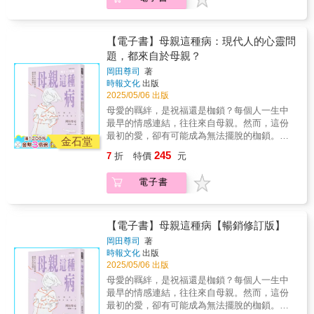
庭回到職場，美珍老師用自己的生命，書寫了
不只是一段育兒紀錄，更是一首獻給生命奇蹟
點，幫助我在生活中建立一些我原未意識到需
孩子的心，更感動了所有人的心。─洪啟嵩∣國
程，與茉琳自己似乎有著共通點，讓她不得不
一段「在身分轉換中尋找自我價值」的歷程。
的詩。──張明真∣台灣早產兒基金會執行長首
要的界線。這份鼓勵對我來說是一種祝福，也
際知名禪學大師《一萬步的希望》中的兩位教
面對這背後潛藏的關鍵──父女關係。茉琳梳理
──林俐君（綠君麻麻） 作家、閱讀推廣者你
先，在我多年的領導力訓練中，我發現每個人
讓我能夠強化那些最親密的關係。」——侯評
育主角Davis跟Isabelle苦心且費心的規劃教育
眾多女性的訪談與夢境，包含深入自己與父親
樂在工作，也想兼顧育兒？你投入家庭，卻日
都會經歷起伏，但能夠從逆境中堅持下去、展
【電子書】母親這種病：現代人的心靈問
（Hope）H.「這本書是為那位心胸敞開，但需
孩子的環境，從雙胞胎孩子出生遭遇到的困
的糾結，終於完成《父親的乖女兒》。她發
漸感到落寞？你想重回職場，卻不知如何踏出
現勇氣與毅力的人，才能真正脫穎而出。作者
題，都來自於母親？
要一些指引，以知道何時該說不、如何無愧地
境，到孩子成長過程中面臨各種艱難環境的挑
現，女兒會內化父親對她的看法，而女兒對父
第一步？丘美珍曾是知名雜誌總編輯，樂在工
所強調的這種特質，正是本書最引人注目的核
設立界線，以及在艱難時刻該說什麼話的女孩
戰，都能營造適當的環境，在「做中學」陪小
親的認同越強，就越難建立獨立的身分認同。
岡田尊司
著
作帶來的挑戰與成就。三個孩子陸續誕生之
心信息。其次，身為一位父親，我完全認同我
而寫。麗莎總是提醒我要守護好自己的心，也
孩度過層層難關，也建立了孩子在學習世界中
時報文化
出版
她從神話、戲劇及童話溯源，描繪了富有代表
後，工作與家庭之間的拉扯，讓她不得不做出
們必須為孩子準備好迎接現實世界的挑戰。除
教我如何真正榮耀我們的上帝。」——薩納茲
2025/05/06 出版
的成長與自信。──莊淇銘∣國立臺北教育大學前
性的父女情結、象徵和原型力量，首次剖析伴
抉擇，放下職場光環，全心陪伴孩子十二年。
了傳統的學術教育之外，領導能力與溝通技巧
（Sanaz）W.
校長故事一開始我就被感動了！雙胞胎早產兒
隨父愛而來的權力束縛，如何使女兒們與天賦
母愛的羈絆，是祝福還是枷鎖？每個人一生中
在這段歷程中，她看到「陪伴的價值」，親子
等軟實力同樣至關重要。Davis 採用「世界教
的辛苦過程，對父母親是很大挑戰，但是作者
的陰性感受斷裂，只為得到父親認可。茉琳相
最早的情感連結，往往來自母親。然而，這份
相處的時光，都將成為孩子的幸福資產。孩子
室」的教育理念，無疑將讓他的雙胞胎孩子成
用毎天爬樓梯日走一萬步解壓、專注事情來解
信，女兒們終將打破熟悉的父女相處模式，掙
最初的愛，卻有可能成為無法擺脫的枷鎖。你
陸續上大學後，她發現自己財務無法獨立、變
金石堂
為有能力、能貢獻社會的一員。──黑幼龍∣中文
憂。沒有設限的人生觀，對孩子的用心、對孩
脫父親以愛為名的隱形約束。這表面上背叛了
是否曾因母親的言語或行為而感到壓抑、無
成「沒有故事的人」。她回到職場，重新享受
卡內基訓練創辦人一步是最深的心，一萬步串
245
7
折
特價
元
子福祉的堅定承諾，是一本大家值得閱讀的激
深愛的他，但唯有經過從幻滅到和解的過程，
助，甚至無法真實做自己？你是否發現自己在
工作帶來的快樂。本書是關乎「親」與「子」
起了最淨的愛與希望，成為念念相續不斷的光
勵書籍。──王儷凱∣中華寰宇公益協會理事長謹
女人才能成為自己真實的模樣。作者讓我們體
人際關係中反覆陷入痛苦的循環，卻不知問題
雙方的生命教育，她告訴我們：✦陪伴能夠成
明。這光明回照了父母的心，並照亮了雙胞胎
電子書
感謝Davis老師用自家孩子為例，證實了：世上
認到：原來很多我們以為的「自由選擇」，其
的根源？本書探討了一種無形卻深遠影響人生
就愛✦善用教養十大助力：1.陪伴、2.盟友、3.
孩子的心，更感動了所有人的心。─洪啟嵩∣國
沒有不可教育的孩子，也相信在天上的
實只是為了不失去父之肯認的安全選項──我們
的狀態－－「母親病」。「母親病」並非正式
手足、4.界線、5.困惑、6.空間、7.洞察、8.提
際知名禪學大師《一萬步的希望》中的兩位教
Isabelle，如今可以含笑放心看著孩子，穩健踏
內化了父親，也內化了父權下對優秀女孩的標
的醫學名詞，而是一種心理與情感的困境。來
問、9.習慣、10.閱讀✦不要被外界標準綁住，
育主角Davis跟Isabelle苦心且費心的規劃教育
步開展自己的人生。──張慧心∣「人間福報」資
準。──林晴晴透過這本書，我開始理解，過去
自母親的過度控制、忽視，甚至無條件的溺
【電子書】母親這種病【暢銷修訂版】
引導孩子走出屬於自己的路✦幸福，是教養的
孩子的環境，從雙胞胎孩子出生遭遇到的困
深主編、國立教育廣播電臺「教育行動家」節
被壓抑的感受並不會消失，而是真實地影響著
愛，都可能讓孩子在成長過程中產生不安全
最終目標✦用栽培孩子的熱情來栽培自己，重
岡田尊司
著
境，到孩子成長過程中面臨各種艱難環境的挑
目主持人現代人需要的是正確的心態，工具與
我。這本書幫助乖女孩認識被壓抑的情緒，理
感、自我否定、情感依附障礙，甚至影響成年
時報文化
出版
啟人生下半場從這個社會的「工作體系」轉入
戰，都能營造適當的環境，在「做中學」陪小
環境；AI+學習方法+實踐的能力是未來所需，
解自我需求，重新看見與父親的關係。──陳淑
後的親密關係與自我價值認同。本書透過精神
2025/05/06 出版
「照顧體系」在孩子家人身上花費了數萬小時
孩度過層層難關，也建立了孩子在學習世界中
這是一本充滿愛與勇氣的生命實踐書。──高立∣
琴本書為國內首部深入探討父女心理的專業著
科醫師的專業視角，結合豐富的臨床案例與心
之後也許，在別人眼中我變成一個姿態平凡、
母愛的羈絆，是祝福還是枷鎖？每個人一生中
的成長與自信。──莊淇銘∣國立臺北教育大學前
國際AI教育就業聯盟召集委員身為28週4天早產
作，推薦給想探索自身父女關係的女性，以及
理學研究，帶領讀者一步步剖析「母親病」的
衣著不起眼、言語無味的歐巴桑但是，就身為
最早的情感連結，往往來自母親。然而，這份
校長故事一開始我就被感動了！雙胞胎早產兒
兒的父親，我走過焦慮、恐懼與無助，而這本
正在經歷父職旅程的父親。──陳宏儒閱讀《父
形成原因、各種類型及其帶來的影響。本書不
一個人的質地來說我覺得自己變成一個更好的
最初的愛，卻有可能成為無法擺脫的枷鎖。你
的辛苦過程，對父母親是很大挑戰，但是作者
書正是那段旅程最真實的紀錄與陪伴。它幫我
親的乖女兒》，讓我深刻地意識到，父女之間
只是檢視母親與孩子之間的關係，而是更進一