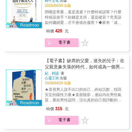
柿子文化
出版
養20年，父母不再掏錢，卻反被指責：既然有
2026/04/30 出版
能力，為什麼不幫？」這些不是極端案例，而
閉嘴是尊重，還是逃避？什麼時候該幫？什麼
是愈來愈常出現在社會新聞裡、也悄悄發生在
時候該放手？給錢是支持，還是縱容？究竟該
無數家庭中的日常。當孩子成為大人，你還在
如何繼續愛，才不會彼此傷害？◆家有「成年
指點他的人生嗎？也許是一通臨時打來、開口
Readmoo
子女」必讀經典◆如果你愈關心孩子逃得愈
就要錢的電話；也許是早已搬空的房間，又被
420
特價
元
遠、如果開口建議孩子就嫌管太多、如果你已
要求重新整理出來；也可能是在你不認同、甚
經搞不清楚自己的父母角色是什麼、甚至每天
至擔憂的婚姻、職涯或人生選擇面前，你一句
電子書
都在問：「我的孩子到底怎麼了？」……改善
話都還沒說，就先被貼上「管太多」、「不尊
挫敗的親子關係必讀◆面對或預防成年子女關
重」的標籤。當長大成人的孩子與父母的價值
係疏離、啃老、鑄下難已挽回的大錯「30歲女
觀愈走愈遠，想給建議，被拒於門外；想放手
離婚搬回家五年，生活起居父母全包辦。」
【電子書】缺席的父愛，迷失的兒子：在
沉默，又擔心孩子承擔不起後果……究竟該如
「女大生宣布要嫁比父母大20歲男友，家裡掀
父親意象失落的時代，如何成為一個男
何繼續愛，才不會彼此傷害？人們花在做成年
風波……」「軟體工程師涉嫌詐欺案，父母凌
子女之父母的時間，遠超過孩童或青少年階
人？
紀．柯諾
著
晨站警局門口鞠躬致歉。」「成年兒子靠父母
段，但與早期教養相關的豐富文獻相比，關於
心靈工坊
出版
養20年，父母不再掏錢，卻反被指責：既然有
「如何與成年子女相處」的指引寥寥無幾。家
2026/04/20 出版
能力，為什麼不幫？」這些不是極端案例，而
庭關係專家吉姆．伯恩斯博士擁有多年父母與
★直視男人說不出口的自己，終結沉默，找回
是愈來愈常出現在社會新聞裡、也悄悄發生在
成年子女的輔導經驗，他聚焦孩子成年後「父
安定的陽性力量★直面陰影，連結內在男性氣
無數家庭中的日常。當孩子成為大人，你還在
母身分必須轉變」的關鍵階段，教你在這段最
質，重拾男性認同，活出真的自己我評斷的不
指點他的人生嗎？也許是一通臨時打來、開口
Readmoo
漫長、也最複雜的親子關係裡思考：◆什麼時
是父親，而是那塊包覆著我們所有人的沉默。
就要錢的電話；也許是早已搬空的房間，又被
315
特價
元
候該閉上那張「指導人生的嘴」？◆什麼時候
兒子的角色就是要終結這沉默。 ──紀．柯諾沉
要求重新整理出來；也可能是在你不認同、甚
該打開「尊重與信任的門」◆如何在孩子要求
默、壓抑、花心、逞英雄……，這些常見的男
至擔憂的婚姻、職涯或人生選擇面前，你一句
電子書
金錢、協助或重新依賴時，分清支持與縱容？
性行為，在榮格心理分析師紀．柯諾眼裡，很
話都還沒說，就先被貼上「管太多」、「不尊
◆如何避免愛變成失控的付出，甚至推著孩子
可能是由於童年時父親「缺席」，沒能完整建
重」的標籤。當長大成人的孩子與父母的價值
走向更大的風險？伯恩斯博士不是要父母完全
立男性認同，成了長不大的「迷失兒子」的症