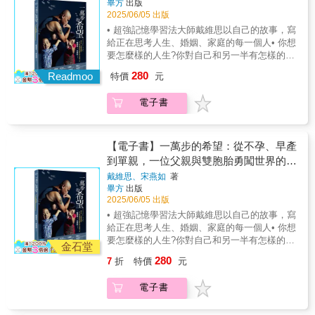
畢方
出版
謝你，麗莎，幫助了我們！每個人都需要這本
生命意義的再詮釋：陪孩子長大，不代表得放
&hellip;&hellip; 當兒子總是發脾氣、沉浸在自
2025/06/05 出版
書！」——傑米．艾維（Jamie Ivey），暢銷
棄自己。受過傷、犯過錯，不代表不能癒合、
己的世界裡、不服輸、拒絕溝通時，爸媽該怎
書作者、《The Happy Hour with Jamie Ivey》
• 超強記憶學習法大師戴維思以自己的故事，寫
相互擁抱。▎跑過傷痛，締造自由而堅韌的連
麼辦？ 覺得兒子問題特別多，是因為父母沒有
播客主持人「《為愛立界線》充滿了聖經的真
給正在思考人生、婚姻、家庭的每一個人• 你想
結身為三明治世代，上有重病老父，下有青春
正確約束的概念；無法正確地約束孩子，孩子
理與治療性的智慧，幫助我們應對最複雜的人
要怎麼樣的人生?你對自己和另一半有怎樣的期
子女，跑步讓雨路有底氣面對這一切。她誠實
就容易變成大人眼中的問題兒童。 ──「因為是
際關係。界線不僅僅是個好主意，而是來自上
待？• 婚姻對你的意義是什麼?你希望有孩子
自剖內心，深刻揭示學習修復與放手的歷程。
280
兒子，所以才這麼難搞！」已經是過時的想
Readmoo
特價
元
帝的智慧。這或許是麗莎迄今最重要的一個信
嗎？• 孩子對你的意義又是什麼?• 你想要給孩
→為人子的療傷｜面對原生家庭陰影，自我重
法。 ▍47個教養原則&times;60個情境圖解
息！」——珊卓與安迪．史丹利（Sandra and
子怎樣的人生?面對命運重擊，用一萬步，走出
生後的原諒釋懷：雨路童年時父母離異，母親
&times;6階段改善手遊沉迷 從先天氣質、後天
電子書
Andy Stanley），北點事工「對許多人而言，
希望。雙胞胎早產、妻子病逝，人生脆弱的時
的缺席，父親的權威，是她內在小孩最深的陰
溝通到社會人際，破解那些「為何兒子總是
『界線』就像一個忌諱詞。這是我們許多人覺
刻——這是一位父親與一對奇蹟寶寶，用愛與
影。歷經突遭母喪、長照中風父親後，她慢慢
○╳○╳」的日常困境。 【愛逞強】 &rarr;兒子
得極度不自在去談論的事情，但卻也是我們許
行動共同完成的生命長征，也是一部在困境中
放下破碎的過去，也放過自己，與父親和解。
心：我怕自己不夠厲害。 媽媽懂：你一定做得
多人在維繫良好關係時迫切需要的。我喜歡這
實踐陪伴教養的真實紀錄。作者Davis多年來致
【電子書】一萬步的希望：從不孕、早產
→為人母的修煉｜挺過青少年情緒風暴，修習
到，但不用急著現在，所有事情都必須一步一
本書的原因是，雖然這可能不是最容易接受的
力於快速記憶學習法的推廣，與妻子Isabelle歷
到單親，一位父親與雙胞胎勇闖世界的英
親子關係與獨立課題：面對一雙兒女進入青春
步來。 【講粗話】 &rarr;兒子心：那是我跟朋
信息，但如果你願意挑戰自己，突破壓力和痛
經多年努力，實現為人父母的夢想。然而，孩
雄之旅
期後的不同苦痛，雨路盡力拿捏陪伴與放手的
友的暗號！ 媽媽懂：我了解你們的需要，但是
戴維思、宋燕如
著
苦，我向你保證，《為愛立界線》將成為一個
子在26週又5天時早產，出生即面臨重重醫療評
平衡，而體悟到：愛是全然接納，是讓彼此成
畢方
出版
要區分時機和場合來使用。 【愛說謊】 &rarr;
幫助治癒和恢復的重要工具，為你的生命帶來
估與不確定的未來。更遺憾的是，在孩子仍年
2025/06/05 出版
為真實的自己。◆推薦給這樣的你——☑ 於母
兒子心：你們都不相信我！ 媽媽懂：這個世界
真正的轉變。」——麥可．陶德（Michael
幼之際，Isabelle便因病離世。為了記錄這段攜
職與自我之間迷惘失落，渴望喘口氣、找回平
沒有祕密，總有一天會被發現，可以告訴我真
• 超強記憶學習法大師戴維思以自己的故事，寫
Todd），轉化教會主任牧師、紐約時報暢銷榜
手走過的旅程，Davis整理出Isabelle的筆記、
衡☑ 面對青春期孩子的憂鬱、冷漠等情緒風
相嗎？ ──兒子們需要有人能引導，一步一步，
給正在思考人生、婚姻、家庭的每一個人• 你想
冠軍作家「麗莎．特克斯特精心撰寫了一本能
社群貼文與回憶，用文字延續她的愛與精神。
暴，不知所措☑ 背負童年創傷，想自我修復，
處理連他們自己都不懂的情緒。 16年教學現場
要怎麼樣的人生?你對自己和另一半有怎樣的期
夠療癒受傷心靈最深處的書。她為我們帶來一
這是一本獻給每一位面對人生難題仍選擇勇敢
金石堂
給孩子和自己不同的童年☑ 在親情羈絆中進退
淬鍊 &times; 6,400名男孩交手 &times; 3,500
待？• 婚姻對你的意義是什麼?你希望有孩子
本生活指南，教導我們如何在痛苦與應許的張
前行的人；也獻給願意陪伴孩子一步步成長，
280
7
折
特價
元
失據，仍努力活得像自己☑ 希望生活有所突
位親師困擾總整理 ▍兒子叫不動？試試這四步
嗎？• 孩子對你的意義又是什麼?• 你想要給孩
力中前行，彷彿是我們一直渴望釋放的那一聲
始終相信希望不會缺席的你。聯合推薦 張明
破，尋找自我成長的動能
驟 ①說清楚：該刷牙了！ ②講明白：放下平
子怎樣的人生?面對命運重擊，用一萬步，走出
長嘆。」——卡洛斯．惠特克（Carlos
真∣台灣早產兒基金會執行長黑幼龍∣中文卡內基
電子書
板，去刷牙。 ③不聽就提醒：數到三再不停，
希望。雙胞胎早產、妻子病逝，人生脆弱的時
Whittaker），《人類之道》作者暨《人類的希
訓練創辦人洪啟嵩∣國際知名禪學大師莊淇銘∣國
媽媽會幫你關。 ④不做就執行：一二三，媽媽
刻——這是一位父親與一對奇蹟寶寶，用愛與
望》播客主持人「麗莎的文字帶著赤裸真誠，
立臺北教育大學前校長王儷凱∣中華寰宇公益協