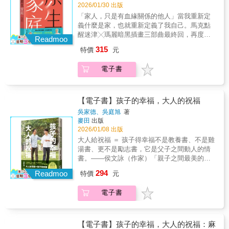
理基礎」與「敏感化與復原力」等觀點，從以
成壓力，而成為孩子成長的力量源泉。教育，
2026/01/30 出版
下四個關鍵面向，幫助父母解開教養的根本難
不是塑造一個完美的孩子，而是讓他有力量面
「家人，只是有血緣關係的他人」當我重新定
題：" 性格養成： 孩子將成為什麼樣的人，比
對不完美的世界。這不是一本教你「如何當好
義什麼是家，也就重新定義了我自己。馬克點
他能做什麼更重要。" 信念與價值觀： 行為的
父母」的書，而是一本教你「如何讓愛被看
醒迷津╳瑪麗暗黑插畫三部曲最終回，再度神
根源不在能力，而在潛藏的信念。" 情緒與復原
Readmoo
見」的書。
開釋！＼拆解家庭困境，教你保護自己／ 【內
力： 父母懂得共情，孩子才能面對世界。" 自
315
特價
元
容簡介】✦情侶可以分、工作可以離，但搞不
我價值與心理基礎： 愛不只是給予，而是讓孩
定的家人怎麼辦？等等、等等，在想怎麼辦之
子被看見、被尊重、被信任。每章皆以生活案
電子書
前，先思考對你來說，什麼是家？真正的家，
例開場，並附有練習指引，讓父母能將理解化
是我們學會與自己和諧共處的地方，是我們能
為行動，修正溝通模式，在陪伴中成長，讓家
夠真實展現自我的空間。✦家庭難題小至翻白
庭重新找回平衡與溫度。在AI時代來臨的今
眼，大至想逃家，總有一個與你有關！〆過年
【電子書】孩子的幸福，大人的祝福
天，知識可以被取代，但理解自己、感受他
帶老母出門，被從頭嫌到尾〆16歲時，我發現
人、面對世界的力量，才是孩子一生的底氣。
吳家德、吳庭旭
著
爸爸有外遇……〆我媽是全方面的控制狂暴
麥田
出版
這本書不講空泛理論，也不販賣焦慮，而是幫
君！〆重男輕女的家庭，讓人窒息……這一
2026/01/08 出版
你看懂親子關係的心理運作，讓「愛」不再變
次，不告訴你怎麼拯救別人，只教你如何「自
成壓力，而成為孩子成長的力量源泉。教育，
大人給祝福 ＝ 孩子得幸福不是教養書、不是雞
保」。✦刻骨經驗╳理性分析╳生動譬喻馬克
不是塑造一個完美的孩子，而是讓他有力量面
湯書、更不是勵志書，它是父子之間動人的情
親身經歷，看懂大家的痛……馬克說，高中是
對不完美的世界。這不是一本教你「如何當好
書。——侯文詠（作家）「親子之間最美的互
他跟家裡處得最不好的時候，從與爸爸的肢體
父母」的書，而是一本教你「如何讓愛被看
動：不是誰教誰，而是彼此成就彼此。」一個
294
衝突，到跟媽媽的情緒冷戰……可是他並沒有
Readmoo
特價
元
見」的書。
懂得說對不起、且能聆聽孩子的父親，一個懂
18歲就逃家，相對的，他和媽媽朝夕相處到32
得付出關心、在爸爸運動受傷時停下腳步的兒
歲。（別擔心，馬克媽還活得好好的，當時是
電子書
子。勵志暢銷作家吳家德與兒子的生命思索，
她決定主動搬家）這麼多年，他看見家人的另
父子對談火花激盪出多元處世哲學，「不急著
一面、看見情緒，也看懂網友的來信……✦期
成功，也不害怕慢」。從容走過眼前的崎嶇與
待道歉，是活在自設監獄「我就是過不去
蜿蜒，才能踏實掌握生命選擇權。我不把自己
【電子書】孩子的幸福，大人的祝福：麻
啊！」很多人面對家庭問題會這樣反駁。今天