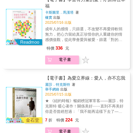
母愛在本質上不同？◎我們該如何療癒自己？
走自己的路」的生命精神。它提醒父母，唯有
關係……這些常常爭不完的議題，其實是「永
我讀了，幾乎淚灑。實在太幸福了，我羨慕家
障礙的失衡角色。在現代社會，離婚率上升、
福
針對「父親病」帶來的影響，本書提供心理療
放手，孩子才能勇敢前行；也提醒我們，在繁
恆問題」。從理解吵架的情緒到幫助夫妻辨認
德兄的美好陪伴，造就的父子關係。——盧建
父職功能弱化，越來越多孩子在「無父環境」
癒與自我重建的觀點，幫助讀者走出陰影，建
卡斯圖里．馬漢塔
著
忙匆促、講求速成的時代裡，唯有放下焦慮與
這些無解卻必須共存的差異，並引導彼此傾聽
彰（作家）真正的對話，不是在同一頻道講
下成長。心理學研究顯示，父親的缺席會讓孩
立健康的自我認同與人際關係。這本書，寫給
橡實
出版
糾結，才能察覺沿途風景。在這個飛快而喧囂
對方背後的「夢想」與「意義」——當我們願
話，而是願意在不同頻率中聆聽。當父親願意
子缺乏安全感、自信心不足，甚至在人際關係
所有曾因父親的缺席或失衡而受傷的人。如果
2025/07/16 出版
的時代，慢下來，正視並傾聽自己內心的選
意停下來問：「你為什麼這麼在意？」關係的
說出自己年少的迷惘、說出對兒子的歉疚；當
中反覆遭遇挫折。更嚴重的是，父愛的失衡可
你的父親曾經缺席，或者他的愛讓你感到沉
擇；並以祝福取代對立，幸福便不再是奇蹟。
成年人的感情，只篩選，不改變不再愛得軟弱
風景，也將改變。▍就算不夠完美，也能一起
兒子願意開口說：我需要你、也想被理解——
能導致孩子日後對權威的恐懼、極端的順從或
重、無法喘息，那麼這本書將幫助你理解自己
◎特別撰文推薦這本書，無論從家德的角度出
無力，把心力留給真正珍惜你的人重建你的情
向前走最後，本書作者張雅淳、邱惠振二位心
那一刻，教養的課題就從「我教你」轉為「我
叛逆，甚至影響他們建立穩定的親密關係。◎
的情感困境，找到療癒的出口。【暖心推薦】
發，還是從庭旭的眼裡透視，在在都可以看
感價值觀，從此學會愛與被愛・篩選「對的
理師將透過建立「家庭儀式」與「關係象
們一起」。——蔡淇華（惠文高中圖書館主
父親缺席的社會現象：為何全球越來越多家庭
Readmoo
洪仲清 臨床心理師楊聰財 楊聰才身心診所院長
出，他們父子平日相處模式。雖然人際關係，
人」、避開「錯的人」，有哪些具體行為指
徵」，讓教養不再成為夫妻爭執的戰場，而是
任、作家）◎熱情好評推薦文科教授-王文仁
出現「無父狀態」？這對孩子的心理發展有何
336
特價
元
蘇絢慧 諮商心理師、作家
永遠沒有絕對的模式，然而，從別人的個案，
標・如何落實「愛的五種語言」，讓對方感受
生活的共同舞台。從「我也會在」到願意承認
（作家、虎尾科大語言中心教授 ）吳淡如（作
影響？◎不同類型的「父親病」：迴避型、不
我們確實也能勾勒出一些輪廓，一些條則，當
到你的愛・討好型、焦慮型、迴避型的依附關
「我也可能會犯錯」，這些簡單的行動，都是
家）李儀婷（薩提爾教養作家）郝旭烈（郝聲
安型、自愛型、過度完美型，各類父親如何影
電子書
成我們的借鏡。——蔡詩萍（作家、台北市文
係，如何自我療癒有時候，我們太過專注在付
愛的語言。本書不是教你如何成為完美父母，
音Podcast主持人）陳志恆（諮商心理師、教養
響孩子的成長？◎父職的生物學與心理學基
化局長）家德兄的長年陪伴，讓孩子可以真心
出，以至於忽略了要如何接受。我們不知道自
而是邀請你和伴侶重新成為彼此的神隊友。即
作家）黃國珍（品學堂創辦人暨閱讀理解學習
礎：男性與女性不同，無法在生物學行為中與
說出，「一起跑步，一起聊天比較有趣，要比
己想要什麼，或是不夠勇敢去開口協調。我們
使不同步、即使會受傷，但只要你們還願意理
誌總編輯）劉克襄（作家）謝文憲（企業講
孩子產生連結，會如何影響育兒？為何父愛與
速度，我去學校跟同學跑就好了。」這段話，
只是一昧付出，期望有一天也會得到回報。這
【電子書】為愛立界線：愛人，亦不忘我
解、願意修補，關係就有重生的可能。▍專業
師、職場作家）（按姓氏筆畫排序）
母愛在本質上不同？◎我們該如何療癒自己？
我讀了，幾乎淚灑。實在太幸福了，我羨慕家
種「沒有力量的愛」，不但寵壞了對方，也在
推薦張瑞如 彰化縣國小退休校長盧永盛 前臺中
針對「父親病」帶來的影響，本書提供心理療
麗莎．特克斯特
著
德兄的美好陪伴，造就的父子關係。——盧建
心中累積怨懟的種子。維繫一段健康的關係，
律師公會理事長戴秉珊 樹德科技大學兒童與家
舉手網絡
出版
癒與自我重建的觀點，幫助讀者走出陰影，建
彰（作家）真正的對話，不是在同一頻道講
需要兩個具備「有力量的愛」的人，愛得有力
2025/07/15 出版
庭服務系助理教授魏麗敏 國立台中教育大學退
立健康的自我認同與人際關係。這本書，寫給
話，而是願意在不同頻率中聆聽。當父親願意
量──有底氣說「不」，有底氣說「要」，才是
休教授
所有曾因父親的缺席或失衡而受傷的人。如果
★ 《紐約時報》暢銷榜冠軍常客——麗莎．特
說出自己年少的迷惘、說出對兒子的歉疚；當
獲得幸福的關鍵。【本書簡介】你的關係總是
你的父親曾經缺席，或者他的愛讓你感到沉
克斯特 暖心著作！關係美好⋯⋯直到不再美好
兒子願意開口說：我需要你、也想被理解——
以痛苦和失望結尾嗎？本書作者從心理治療師
重、無法喘息，那麼這本書將幫助你理解自己
你是否曾經想過：「我不能再這樣下去了——
那一刻，教養的課題就從「我教你」轉為「我
的角度，揭露我們在感情中常遇到的盲點與問
的情感困境，找到療癒的出口。【暖心推薦】
必須有所改變」？或是：「我已經嘗試一切去
224
們一起」。——蔡淇華（惠文高中圖書館主
題。透過實際案例分析，解釋人們在戀愛時，
金石堂
7
折
特價
元
洪仲清 臨床心理師楊聰財 楊聰才身心診所院長
修復這段關係，但沒有任何效果；我擔心我正
任、作家）◎熱情好評推薦文科教授-王文仁
常見的行為模式及背後原因。 從關係的開始、
蘇絢慧 諮商心理師、作家
在變成一個連我自己都不喜歡的人」？甚至
（作家、虎尾科大語言中心教授 ）吳淡如（作
過程、到後續維持，本書提供了縱貫性的完整
電子書
是：「我愛這個人，但這段關係真的快讓我撐