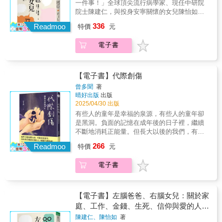
一件事！」全球頂尖流行病學家、現任中研院
信，為台灣教養珍貴的下一代。──蔡淇華 台
受過傷的人。它不是要責怪母親，而是讓我們
分享心路歷程 ，意外收到許多朋友 及粉絲的回
院士陳建仁，與投身安寧關懷的女兒陳怡如，
中市立惠文高中圖書館主任
理解過去，並學習如何療癒自己，讓愛回歸純
饋， 發現大家似乎有著類似的疑問：還沒走出
他們無話不談，可以閒說家常，也有深刻的生
粹，而非負擔。如果你曾經因母親的愛感到窒
336
悲傷的自己，是否過於脆弱？為什麼別人看起
Readmoo
特價
元
命思考。怡如讀大學時，每個週末爸爸開車載
息，或在親密關係中感受到難以言喻的情感糾
來這麼堅強？ 沒有媽媽的日子裡，她最想念
她回宿舍的路上，父女倆總是天南地北的聊天
葛，希望這本書能成為你解開心結、找回內在
的，反而是一些平凡至極的場景，無論發生什
電子書
談心，爸爸經常以男性的視角給她一些新眼光
力量的指引之書。【療癒推薦】洪仲清 臨床心
麼快樂或悲傷的事，她都會想：「啊，好想跟
來看待事物。自從結婚後，這樣的時光很難再
理師楊聰財 楊聰才身心診所院長蘇絢慧 諮商心
媽媽說啊。」這些念頭，成為她找到安慰與指
有。為了彌補缺憾，於是他們展開了這個對談
理師、作家
引的處方。 本書就像一封女兒無法寄給媽媽的
共筆的計畫......這些父女談心的內容，有關於
【電子書】代際創傷
情書，以詼諧又溫暖的口吻，訴說失去至親以
父親原生家庭傳承的美好價值，有戀愛、結
曾多聞
著
後，仍要繼續生活的心情片段，細膩、瑣碎卻
婚、為人父母的心路歷程分享；有工作與服務
晴好出版
出版
深刻，淚中帶 笑、笑中藏淚。她與讀者分享：
的學習與反思，也有關於信仰、金錢觀與人際
2025/04/30 出版
悲傷沒有期限、沒有標準答案，也許悲傷不會
關係的討論；從生命與受苦的意義，到看待死
有些人的童年是幸福的泉源，有些人的童年卻
離開，但可以變得溫柔&mdash;&mdash;提醒
亡與死後世界，也探討當前的幾個重大議題，
是黑洞。負面的記憶在成年後的日子裡，繼續
我們，曾經擁有過多麼珍貴的愛與牽絆。 面對
以及關於環境與自然的討論。 選擇伴侶時，
不斷地消耗正能量。但長大以後的我們，有力
「失去」，我們永遠沒有準備好； 關於「愛與
如何確定對方是「對的人」？ 如何看待與調
量阻止這樣的創傷代代相傳，改變自己，斬斷
修復」，我們永遠在路上。
266
適世代之間的差異？ 怎麼應對失敗，跟失敗
Readmoo
特價
元
代際傷痛。在外人眼中，她出生在模範家庭
&mdash;&mdash;&mdash;&mdash;&mdash;
學習？ 價格與價值如何區分？ 生命的意義
中。父親是建築師，有豐厚的收入，母親是家
失去母親的基隆游太太說：  妳離開了，我失
是什麼？ 人生當中最珍貴的是什麼？ 我們
電子書
庭主婦，在外時他們待人接物總是謙和有禮。
去最盲目的頭號粉絲。  妳都死掉了，我真的
跟大自然的關係是什麼？如何面對環境的變
但她幾乎每天挨打，身上常常帶傷。也許是因
有資格繼續快樂地活在這個世界上嗎？ 懷孕生
遷？對話觸及不同面向，雋永深刻，溫暖且睿
為父親的童年，不僅被祖母嫌惡、也被祖父打
子的基隆游太太也說：  成為母親的第一年並
智，儘管有理性與感性衝撞，也能看見不同世
罵。也許是因為母親的童年，她無從得知，因
不好過，像是把自己放到果汁機裡面絞碎了，
【電子書】左腦爸爸、右腦女兒：關於家
代如何同理、共感，探尋生命的重要意義。在
為母親總是隻字不提。她曾經相信「天下無不
再倒出來重新灌模鑄型，雖然還是同一個我，
庭、工作、金錢、生死、信仰與愛的人生
這變動不安、未來難以掌握的當下，陳怡如的
是的父母」、「爸媽打你都是為你好」，經常
但內裡已經渾然不同。  我不知道，多年後自
對話
提問反映了青壯世代的迷惘，而陳建仁恰如一
陳建仁、陳怡如
著
遭到毆打辱罵的孩子，最難熬的並不是皮肉之
己也成為母親之後，會愛上「媽媽」這份工