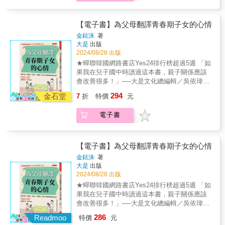
命的全貌，理解父愛背後的承擔及侷限，進而
韓星姬，十年前為「全天下已經長大卻害怕未
爸爸傷害你的經驗裡，你是否能看見這不是因
無視家人的需要，只顧專心處理自己的事情。
能給自己更大的允許、更寬容的選擇，放下爸
來的女兒們」寫下《心理醫師媽媽給女兒的人
你的錯而引起的？要是父親持續傷害你，你是
與孩子關係疏離，一不順心，可能大發脾氣，
爸，也放過自己。本書特色：● 繼暢銷作《你
生真心話》；十年後，以媽媽與走過中年之路
【電子書】為父母翻譯青春期子女的心情
否能堅持去拒絕？拒絕讓父親持續傷害你，是
甚至不當管教。情感獨立大人的十項認知1. 你
背負了誰的傷》後，睽違兩年半，「馬來西亞
的過來人身分，再次提筆，寫給正在「經歷四
給自己一份學習，也是給父親一份教育。在這
有設限的權利2. 你有不受情感脅迫的權利3. 你
金鉉洙
著
家庭關懷及家族治療推手」馮以量──書寫「父
十歲成長痛」的女兒與四十歲世代──●這世上
學習及教育裡，我肯定有更大的善意存在
大是
出版
有情感自主和心智自由的權利4. 你有選擇關係
親」──既揪心、又療癒的重磅力作。●「爸
的成功與幸福沒有標準答案──每個人到了四十
2024/08/28 出版
著。．【給喪父的成年子女】花一點時間，書
的權利5. 你有清楚溝通的權利6. 你有選擇什麼
爸」這個稱號，只是父親眾多的身分之一；不
歲，都有不同的生活軌跡，別人看似美好的成
寫一封信給你的父親。把這封信唸出來。不妨
是對自己好的權利7. 你有照自己方式生活的權
★蟬聯韓國網路書店Yes24排行榜超過5週 「如
是所有，只是「之一」。生命的慈悲不只是要
功終歸是別人的，妳還是要朝向自己的版本前
考慮對著天空唸出來，也可以在信任的親友面
利8. 你有獲得平等地位與被尊重的權利9. 你有
果我在兒子國中時讀過這本書，親子關係應該
給爸爸，也需要給自己──畢竟「孩子」這個稱
進。●別過度期待──現實再寒酸，也不代表人
前唸出來。如果父親能同時聽見你寫這封信給
以自己身心健康為重的權利10. 你有愛護自己的
會改善很多！」──大是文化總編輯／吳依瑋
號，也只是我們生命裡其中一個身分而已；不
生毫無意義。承認自己的極限，重新調整夢
他，他會給你什麼回應呢？．【給父母親】當
權利本書簡介在情緒不成熟父母身邊長大的孩
◎「你好煩」、「我不想講」、「能不能不要
是所有，只是之一。● 這本書，獻給所有背負
294
想，照實看待美麗與鄙陋共存的世界時，才有
金石堂
7
折
特價
元
一個孩子對你說：「我不喜歡父親」或者「我
子，有著揮之不去的孤寂感，不論再怎麼努力
管我」，孩子這樣嗆你背後的意義？◎「爸爸
著父愛的缺憾，在生命中坎坷前行的我們：．
辦法不被現實打擊。●四十歲，總算可以活出自
恨父親」，你覺得他在內心深處是想告訴你什
去溝通和建立連結，卻始終被當成空氣。長大
媽媽未來只能靠你了，加油！」這話竟讓孩子
【給成年子女】在你的生命裡，你的父親是否
己的年紀──假如人生的上半場，是在世界打造
電子書
麼訊息？．【給已婚的女性】你有沒有察覺
成人後，這類子女往往容易被令人失望的伴侶
壓力大到想自殺？◎孩子抱怨：「無聊到快瘋
有做或沒有做一些重大的事件，影響了你往後
的競技場上成為選手，努力奔跑的日子；人生
到：你對先生的不滿及憤怒，有多少成分是從
和朋友所吸引──對方那以自我為主、難以在情
了。」父母竟回：「這麼閒？再幫你報一個補
的生命？．【給受傷的成年子女】在多年來，
的下半場，便是打造個人喜好競技場的時機。●
以前原生家庭對爸爸的憤怒而帶過來的呢？你
感面深入連結的感覺，是如此熟悉。身為情緒
習班好了。」◎「誰說我沒有任何想法，你們
爸爸傷害你的經驗裡，你是否能看見這不是因
找到真正的朋友──到了人生後半場，朋友之間
如何阻止住在你腦海裡多年的那位父親，光明
不成熟父母的子女，從小學會壓抑自己，因為
等著看！」這是在賭氣還是想爭氣？青春期，
【電子書】為父母翻譯青春期子女的心情
你的錯而引起的？要是父親持續傷害你，你是
的相似之處多過差異。所剩不多的人生，淡化
正大地住進你們夫妻倆所建立的家庭呢？．
出於本能的展現，很容易令父母勃然大怒。情
人生第一個劇變期：課業變難，同學因成績差
金鉉洙
著
否能堅持去拒絕？拒絕讓父親持續傷害你，是
了我們的嫉妒心，萌生真正的情感連結，學會
【給已婚的男性】父親對待你及你對待小孩，
緒不成熟父母的激烈反應，會造成小孩退縮、
距漸行漸遠；功課好的成焦點，不好的被當臨
大是
出版
給自己一份學習，也是給父親一份教育。在這
互相體諒，對彼此寬容。●與父母和解──照顧
這兩者是一樣的嗎？還是不一樣？有哪些正面
被動和順從，最終導致難以發展自己的個體
演。「爸媽說我最棒，但他們不知道，在學校
2024/08/28 出版
學習及教育裡，我肯定有更大的善意存在
年邁父母的時間，是理解父母人生的最佳時
／負面的畫面，重疊在這三代裡？父親有哪一
性，也很難信任他人。長此以往，他們終究會
我超不起眼，老師都叫不出我名字。」對父母
★蟬聯韓國網路書店Yes24排行榜超過5週 「如
著。．【給喪父的成年子女】花一點時間，書
機，所謂理解，就是要去找出父母為何不得不
些美好的或不好的特質，你留給了自己，也傳
被道德責任、內疚感、羞恥感、在家裡的角色
而言，孩子的改變也讓人好困擾：成績下降不
果我在兒子國中時讀過這本書，親子關係應該
寫一封信給你的父親。把這封信唸出來。不妨
那樣生活的解答。●六十歲時最後悔的事情──
給了小孩？● 馮以量：「這是我送給自己的一
壓得喘不過氣。本書指出了家長的情緒不成
自覺；不愛出門又沒朋友；總是講聽不懂的縮
會改善很多！」──大是文化總編輯／吳依瑋
考慮對著天空唸出來，也可以在信任的親友面
被古板的年齡劇本左右，四十歲就斷定自己年
份見證生命成長的禮物，這一本書也是送給你
熟，如何對下一代產生深遠的影響，除非你能
語，問了又生氣。以前的可愛公主與王子，轉
◎「你好煩」、「我不想講」、「能不能不要
前唸出來。如果父親能同時聽見你寫這封信給
紀大，活得只剩責任與義務。直到六十歲才發
的──所有在父愛缺憾裡受傷的孩子們，我們曾
意識到父母的缺失──不成熟的或許不是你，而
286
眼間變成壞掉的鋼鐵人與不受控的蜘蛛人。有
Readmoo
特價
元
管我」，孩子這樣嗆你背後的意義？◎「爸爸
他，他會給你什麼回應呢？．【給父母親】當
現，原來四十歲還很年輕⋯⋯「女兒啊，四十
受過傷，我們要學習負責療傷。不管我的父親