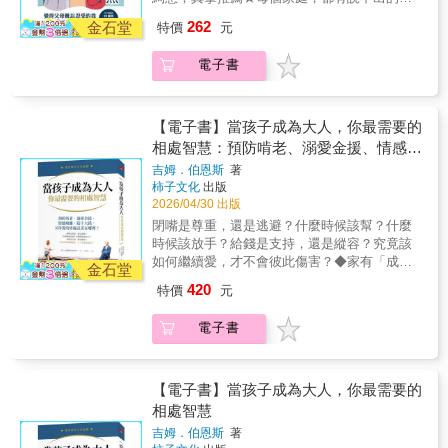
難！結合「家庭議題 × 高齡社會 × 情感共
262
金石堂
特價
元
鳴」，一部誠實描繪「高齡父母與成年子女關
係」的半紀實漫畫。當依靠成了束縛，在「責
電子書
任」與「衝突」之間，究竟該如何自處？
【電子書】當孩子成為大人，你最需要的
相處智慧：預防啃老、溺愛金援、情感疏
離、鑄下大錯，父母愛的界線該畫在哪
吉姆．伯恩斯
著
柿子文化
出版
裡？
2026/04/30 出版
閉嘴是尊重，還是逃避？什麼時候該幫？什麼
時候該放手？給錢是支持，還是縱容？究竟該
如何繼續愛，才不會彼此傷害？◆家有「成年
金石堂
子女」必讀經典◆如果你愈關心孩子逃得愈
420
特價
元
遠、如果開口建議孩子就嫌管太多、如果你已
經搞不清楚自己的父母角色是什麼、甚至每天
電子書
都在問：「我的孩子到底怎麼了？」……改善
挫敗的親子關係必讀◆面對或預防成年子女關
係疏離、啃老、鑄下難已挽回的大錯「30歲女
離婚搬回家五年，生活起居父母全包辦。」
【電子書】當孩子成為大人，你最需要的
「女大生宣布要嫁比父母大20歲男友，家裡掀
相處智慧
風波……」「軟體工程師涉嫌詐欺案，父母凌
吉姆．伯恩斯
著
晨站警局門口鞠躬致歉。」「成年兒子靠父母