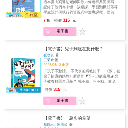
線》中，麗莎深入闡述重要的原則，並拆解許
惘、不知該如何是好。因為他們從父母那邊學
這本書由劉遵恕老師與徐力偉老師共同撰寫，
罹癌、女兒重鬱、兒子驟變，雨路一步步跨了
愛，所以連自己的痛都會努力否定。#關於愛│
多有害的迷思，幫助我們透過設立健康界線與
到的是：都是不能忍耐的自己不對。#關於感恩
記錄了他們為中輟、缺曠課、學習動機低落等
過來，在汗水中，慢慢愛上筋疲力盡的自己。
愛你的人會很高興看見你過得自在，而不會總
接受必要的再見尊榮上帝，並在生活中茁壯成
│有些父母總是要孩子感恩，但他們要的感恩其
學生設計與執行的資源式中途班課程，提供過
一次次奔跑中，各種傷痕也悄悄縫合：她與父
金石堂
在抱怨你不滿足他們。
長。」——克里斯汀．凱恩（Christine Caine
實是服從，所以孩子再怎麼感恩也沒有用，因
渡性教育，幫助這些孩子們重新融入正規學校
親和解，她陪伴孩子成為獨立個體；更重要的
315
7
折
特價
元
），A21與Propel Women創辦人「在這個時常
為沒有人能夠一輩子抹煞自我，只為別人活
教育。書中不僅有老師與孩子們的溫馨與反叛
是，她接納了自身不完美卻無比真實的模樣。
談論界線的世界裡，麗莎溫柔地引導我們理
著。#關於性格敏感的孩子│即使纖細的特質讓
行為的互動，也介紹了根據不同孩子需求所採
這是一位母親的真誠剖白：有脆弱、失意，也
電子書
解：為什麼界線對我們渴望的愛與關係至關重
你能感受到別人的情緒，但那些情緒也不是你
取的應對技巧。我們希望這本書能為更多老師
有重新起身的力量。獻給每一位曾在愛裡跌
要，同時教導我們如何正確地設立界線。她將
的責任。特別是從小看著爸媽臉色長大的孩
提供啟發，因為每個班級中，總有一些難以建
倒、仍願意繼續愛下去的你──我們都值得用力
界線從一種令人感到受限的概念重新詮釋為真
子，有些敏感纖細，是被鍛鍊出來的。#關於改
立關係、情緒低落的孩子。他們需要您的關愛
跑一次，不是為了贏，而是為了不再失去自
正出於愛的行為，讓我們能夠以愛心、健康且
變│想要改變的時候，首先要放棄想要相互理解
與支持，再加上適時的鼓勵，才能突破困境，
【電子書】兒子到底在想什麼？
己。「不滿意現狀嗎？去跑一場馬拉松吧！跑
合神心意的方式處理人際關係。如果你曾感到
的心願，你想讓父母理解你，甚至想等他們理
重拾希望與力量，走出人生的低谷，邁向新
出去你的世界就不一樣。 不喜歡自己嗎？去
崔旼俊
著
自己陷於被最愛的人利用與將他人拒於門外以
解後才開始行動，只會讓你被困在原地，永遠
生。
三采
出版
跑一場馬拉松吧！你會愛上終點的那個自
避免受傷兩個極端之間，《為愛立界線》將為
無法踏出新的一步。#關於不愛│孩子很會隱藏
2025/06/13 出版
己。 對家人的冷漠失望嗎？去跑一場馬拉松
你提供實用且符合聖經原則的指引，幫助你在
不被愛的傷痛，因為他們不願相信自己不被
吧！你將感受到家人的緊密連結。」▎一位母
「孩子不聽話」 不代表爸媽教錯了！ 《致，被
愛的基礎上設立健康的界線，而非走向極
愛，所以連自己的痛都會努力否定。#關於愛│
親從崩潰中重生、與自己和好的真實旅程★陪
兒子搞瘋的媽媽》新續作 ◤5～13歲適用◢ 兒
端。」——喬丹．李．杜利（Jordan Lee
愛你的人會很高興看見你過得自在，而不會總
孩子長大，也陪自己蛻變：教養不只是向外付
子教養難題再升級？ 喊不聽、叫不動、說沒用
Dooley），《華爾街日報》暢銷書作者「麗莎
在抱怨你不滿足他們。
出，也是自我覺醒的起點★相愛相殺的青春期
「怎樣說，兒子才會動？」 寫給罵完兒子卻開
再次展現她的專長，溫柔地引導我們面對一個
315
Readmoo
特價
元
親子難題：青少年情緒風暴期，放手獨立與陪
始自責的你 －－焦慮世代的困擾－－ 被3C餵
艱難但每個人都必須做出決定的課題─人際關係
伴靠近的兩難★不完美媽媽的剖心自白：每段
大的兒子，爸媽該怎辦？ 【內容簡介】 明明想
中的界線。如果你和我一樣，光是談到界線這
電子書
心碎、自省、調適，都是深刻而誠懇的真心話
教好兒子，卻總是演變成吼叫與自責的無限循
個話題就會感到緊張與害怕，那麼《為愛立界
▎上路後，她不再是女兒、妻子、母親，只是
環&hellip;&hellip;「難道，我是個只會生氣的媽
線》就是為你而寫的。麗莎透過她自身的生命
單純的「跑者」跑步，是雨路變相的離家出
媽」（淚） ──孩子不聽話，不代表你教錯。
旅程為我們帶來鼓勵。我讀完最後一頁時忍不
走，是自我放逐，是放空，也是放下。在反覆
《致，被兒子搞瘋的媽媽》陪伴許多男孩媽媽
【電子書】一萬步的希望
住落淚，那是因為我看見了希望與鼓舞─那些經
邁步與呼吸間，她堅定信念，享受獨處，縫補
走過學齡前的混亂與崩潰。《兒子到底在想什
過與艱難界線對話後會變得更健康的關係。謝
戴維思、宋燕如
著
自我。每一步，都是雨路對母職的再思考、對
麼？》將戰場延伸到小學階段與前青春期