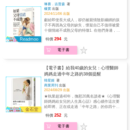
真相的熱情，將家暴議題置於其應處的位置，
如何為自己補回？【給所有在父愛缺憾裡受傷
《新傑克》作者&字字句句令人心如刀割，必讀
歡你」或「我恨你」，其實只是想告訴你：
琳賽．吉普森
著
切中每件事的核心。此書無疑是一大力作。
的孩子們】我們曾受過傷，我們要學習負責療
之作。&mdash;&mdash;《君子》雜誌&斯奈德
橡實
出版
「我這麼愛你，為什麼都感受不到你給我的
&mdash;&mdash;伊芙．恩斯勒／《陰道獨
傷，與自己和好相處。／／故事從馮以量重壓
的不凡成就在於，她點亮了家暴的黑暗角落，
2024/11/06 出版
愛？」．父親懺悔：「我為過去的自己感到難
白》與《道歉》作者&《親密關係暴力》讓我大
心上的一段回憶說起：父親出殯當天，十三歲
幫助我們去理解、進而根絕這樣的問題。
過，也為我兒子感到抱歉。」──對兒子家暴的
獻給即使長大成人，卻仍被親情陰影綑綁的孩
開眼界，瞭解到父權與對女性的暴力行為之間
的他目睹亡父竟七孔流血，自此在心裡種下
&mdash;&mdash;引述自安東尼．盧卡斯獎助
他，小時候是爸爸的暴力受害者；而他爸爸，
子不再因為父母的缺失，懷疑自己不值得被愛
的直接連結。從拆解「家庭暴力」一詞，到對
「我不孝」的內疚。無盡哀傷與對父親拋家的
計畫評審評論
幼年時也遭自己的父親施暴……／／無論好
十個情緒不成熟父母的特徵1. 在他們身邊，你
應恐怖行為與家暴行為，斯奈德撰寫的這本書
恨意生根纏結，磨耗他三十多年。由這份遺憾
壞，每一位父親都刻成了兒女的生命印記，即
總是覺得孤單2. 與他們互動，感覺像是走在令
是不可或缺的重要著作。&mdash;&mdash;卡
294
深入，他陪伴著成年兒女們一一去看見，人生
Readmoo
特價
元
使長大也未曾消退。不是所有關係都能和解，
人喪氣的單行道3. 你覺得受到威脅卻無計可施
莉娜．喬卡諾／《玩美女人》作者&我無法想像
中那輪迴般的痛、難解之苦，原來是內心深處
也不是所有缺憾都能彌補。本書的如實述說，
4. 他們第一，你是次要5. 他們無法與你建立親
瑞秋．路易斯．斯奈德如何用盡全力來寫作此
的父愛缺憾從未被照顧。．她罵老公：「你不
電子書
令人揪心，但我們終於有機會看清一位父親生
密感或是交心6. 他們不明說，而是藉著情緒感
書&mdash;&mdash;這讀來就像是戰爭通訊記
要像我爸那麼沒用！」又罵兒子：「為什麼你
命的全貌，理解父愛背後的承擔及侷限，進而
染來溝通7. 他們從不尊重你的界線或個體性8.
者的日記。《親密關係暴力》替受害的人們慟
這麼像你爸？」──她渾然不覺自己複製了母親
能給自己更大的允許、更寬容的選擇，放下爸
你獨自做出情緒努力，他們卻未必領情9. 你喪
哭，為迷失的人們嘶吼，發人深省，讀完之後
對父親的憤怒，並將這股憤怒帶進自己的家庭
爸，也放過自己。本書特色：● 繼暢銷作《你
失情感自主和精神自由10. 他們很能掃興，甚至
【電子書】給我40歲的女兒：心理醫師
將能成為更好的人。&mdash;&mdash;泰德．
關係。．癌末的父親說：「我的女兒說她恨
背負了誰的傷》後，睽違兩年半，「馬來西亞
殘忍到病態四種類型的情緒不成熟父母1. 情緒
媽媽走過中年之路的38個提醒
康諾佛／紐約大學亞瑟．卡特新聞學院院長，
我，說她不需要爸爸。」──當孩子說「我不喜
家庭關懷及家族治療推手」馮以量──書寫「父
型父母：受感覺主宰，只要事出意外、讓他們
《新傑克》作者&字字句句令人心如刀割，必讀
歡你」或「我恨你」，其實只是想告訴你：
韓星姬
著
親」──既揪心、又療癒的重磅力作。●「爸
不快，便馬上激動反應。情緒極不穩定，一樁
之作。&mdash;&mdash;《君子》雜誌&斯奈德
商業周刊
出版
「我這麼愛你，為什麼都感受不到你給我的
爸」這個稱號，只是父親眾多的身分之一；不
小事也宛如世界末日，端視對方有無滿足其需
的不凡成就在於，她點亮了家暴的黑暗角落，
2024/08/29 出版
愛？」．父親懺悔：「我為過去的自己感到難
是所有，只是「之一」。生命的慈悲不只是要
求而定。2. 驅動型父母：超級目標導向，總是
幫助我們去理解、進而根絕這樣的問題。
過，也為我兒子感到抱歉。」──對兒子家暴的
★執業超過40年，撫慰20萬名讀者★《心理醫
給爸爸，也需要給自己──畢竟「孩子」這個稱
忙個不停，不斷聚焦於改進，一心改善每件
&mdash;&mdash;引述自安東尼．盧卡斯獎助
他，小時候是爸爸的暴力受害者；而他爸爸，
師媽媽給女兒的人生真心話》感心續作這次要
號，也只是我們生命裡其中一個身分而已；不
事、每個人。經營家庭有如截止在即的工作專
計畫評審評論
幼年時也遭自己的父親施暴……／／無論好
給即將、正在或走過「中年之路」的你四十歲
是所有，只是之一。● 這本書，獻給所有背負
案，對孩子的情感需求無感。3. 被動型父母：
金石堂
壞，每一位父親都刻成了兒女的生命印記，即
經歷的混亂，既是告訴我們改變時機到來的訊
著父愛的缺憾，在生命中坎坷前行的我們：．
想當好人，讓配偶扮黑臉，表面上疼愛孩子，
252
特價
元
使長大也未曾消退。不是所有關係都能和解，
號，也是叫我們邁向人生新階段的內在聲音。
【給成年子女】在你的生命裡，你的父親是否
但缺乏深層同理心。他們屈從主導的另一半，
也不是所有缺憾都能彌補。本書的如實述說，
藉由此刻的混亂整頓人生、再次成長，這是每
有做或沒有做一些重大的事件，影響了你往後
對配偶虐待、冷落孩子視而不見、不敢作為。
電子書
令人揪心，但我們終於有機會看清一位父親生
個人的必經之路。韓國最療癒的醫師媽媽作家
的生命？．【給受傷的成年子女】在多年來，
4. 排斥型父母：對關係毫無興趣，逃避互動，