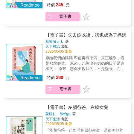
人在人生的某個階段如果能夠有機會好好的照
是否曾因母親的言語或行為而感到壓抑、無
用毎天爬樓梯日走一萬步解壓、專注事情來解
說出了那些難以言喻的感受──那不是關於堅
最珍貴的，不是彼此的認同或依賴，而是能夠
245
步提供自我療癒的方法。我們將探索：◎母親
Readmoo
特價
元
顧別人你的生命也會因此得到不凡的滋養
助，甚至無法真實做自己？你是否發現自己在
憂。沒有設限的人生觀，對孩子的用心、對孩
強，而是如何把恐懼轉化成愛與行動的真實故
在愛之中，讓對方自由地成為自己。──黃天豪
對孩子心理發展的深遠影響：從母嬰依附到成
──────丘美珍專文推薦林俐君（綠君麻
人際關係中反覆陷入痛苦的循環，卻不知問題
子福祉的堅定承諾，是一本大家值得閱讀的激
事。──招名威∣中原大學教授、毒物專家
共同推薦──（依姓氏筆畫排列）呂旭亞／諮商
年後的人際關係，剖析母親如何塑造我們的情
電子書
麻） 作家、閱讀推廣者葉丙成 教育部政務
的根源？本書探討了一種無形卻深遠影響人生
勵書籍。──王儷凱∣中華寰宇公益協會理事長謹
心理師、榮格心理分析師林晴晴／財團法人臺
感模式。◎不同類型的「母親病」：過度支
次長溫暖推薦沈雅琪 神老師陳志恆 諮商心
的狀態－－「母親病」。「母親病」並非正式
感謝Davis老師用自家孩子為例，證實了：世上
北市磁山社會福利基金會董事哈克（黃士鈞）
配、情感忽視、冷漠疏離、過度保護等不同母
理師、暢銷作家彭菊仙 作家黃國珍 品學堂
的醫學名詞，而是一種心理與情感的困境。來
沒有不可教育的孩子，也相信在天上的
／諮商輔導博士翁士恆／臺北市立大學心理與
親類型，如何影響孩子的心理發展。◎母愛與
創辦人、《閱讀理解》學習誌暨數位平台總編
自母親的過度控制、忽視，甚至無條件的溺
Isabelle，如今可以含笑放心看著孩子，穩健踏
【電子書】失去妳以後，我也成為了媽媽
諮商學系副教授曹中瑋／資深諮商心理師陳宏
依附的雙面性：當母愛變成控制，當親密變成
輯蔡淇華 台中市立惠文高中圖書館主任（按
愛，都可能讓孩子在成長過程中產生不安全
步開展自己的人生。──張慧心∣「人間福報」資
基隆游太太
著
儒／諮商心理師、臉書社團「榮格讀書會」創
負擔，我們該如何從中找到平衡？◎如何走出
姓氏筆畫排序）美珍說：「有了孩子，讓我變
感、自我否定、情感依附障礙，甚至影響成年
深主編、國立教育廣播電臺「教育行動家」節
天下雜誌
出版
建者陳淑琴／TAT訓練師、彩虹心樹有限公司負
母親病的陰影：透過心理療癒、自我覺察、建
成更好的人。」我確實在書的每一部分，都感
後的親密關係與自我價值認同。本書透過精神
目主持人現代人需要的是正確的心態，工具與
2025/05/05 出版
責人黃天豪／華人艾瑞克森催眠治療學會理事
立健康的界線，幫助自己擺脫負面影響，活出
受到她的透澈、了然與智慧，不過度用力教養
科醫師的專業視角，結合豐富的臨床案例與心
環境；AI+學習方法+實踐的能力是未來所需，
獻給我們的媽媽 即使再有準備，真正離別，還
長葉偉忠／巴黎索邦大學拉丁文博士蔡怡佳／
真正的自己。這本書，寫給所有在母親關係中
但持續深刻的覺察與思考。謝謝她在成為母親
理學研究，帶領讀者一步步剖析「母親病」的
這是一本充滿愛與勇氣的生命實踐書。──高立∣
是那麼突然。 原來，此後沒有媽媽的日子是這
輔仁大學宗教學系教授
受過傷的人。它不是要責怪母親，而是讓我們
二十多年之後，願意總結這本不只關乎教養，
形成原因、各種類型及其帶來的影響。本書不
國際AI教育就業聯盟召集委員身為28週4天早產
樣的； 原來，悲傷要教我的，不是堅強，而是
理解過去，並學習如何療癒自己，讓愛回歸純
更關乎人生體悟的母親手札、幸福指南。──彭
只是檢視母親與孩子之間的關係，而是更進一
兒的父親，我走過焦慮、恐懼與無助，而這本
溫柔&hellip;&hellip; 沉重只要被看見，就會輕
粹，而非負擔。如果你曾經因母親的愛感到窒
菊仙 作家美珍以她親身的經歷體驗，敏銳的
280
步提供自我療癒的方法。我們將探索：◎母親
書正是那段旅程最真實的紀錄與陪伴。它幫我
Readmoo
特價
元
一點！ 謝謝游太太願意寫出來，讓失去至親至
息，或在親密關係中感受到難以言喻的情感糾
觀察發現，反躬自身的反思，廣博的知識匯整
對孩子心理發展的深遠影響：從母嬰依附到成
說出了那些難以言喻的感受──那不是關於堅
愛處於孤獨的人，能被光灑亮。
葛，希望這本書能成為你解開心結、找回內在
和思路清晰的細膩文字，將自己從面對身分轉
年後的人際關係，剖析母親如何塑造我們的情
強，而是如何把恐懼轉化成愛與行動的真實故
電子書
&mdash;&mdash;&mdash;&mdash;&mdash;
力量的指引之書。【療癒推薦】洪仲清 臨床心
換的思考，到陪伴孩子經歷不同階段成長相關
感模式。◎不同類型的「母親病」：過度支
事。──招名威∣中原大學教授、毒物專家
「告別妳的那天，悲痛像是強烈颱風，我以為
理師楊聰財 楊聰才身心診所院長蘇絢慧 諮商心
的知識、經驗與智慧娓娓道來。──黃國珍 品
配、情感忽視、冷漠疏離、過度保護等不同母
那就是傷心的最高級了。 然而，悲傷的終點到
理師、作家
學堂創辦人、《閱讀理解》學習誌暨數位平台
親類型，如何影響孩子的心理發展。◎母愛與
底在哪裡？」 這不是一本積極向上的勵志書，
【電子書】左腦爸爸、右腦女兒
總編輯教養與閱讀教學的專家丘美珍，在三位
依附的雙面性：當母愛變成控制，當親密變成
而是在沒有媽媽的世界裡生存的故事。 這是面
陳建仁、陳怡如
著
孩子都升上大學後，苦心造詣為家長整理這本
負擔，我們該如何從中找到平衡？◎如何走出
對至親離開的個人經驗，卻普遍而真實。 作家
天下生活
出版
為教養增能的好書。丘美珍期待這本書可以增
母親病的陰影：透過心理療癒、自我覺察、建
「基隆游太太」幾年前遭遇喪母，情緒低落的
2025/05/05 出版
強父母親溝通、領導、管理及學習四種能力。
立健康的界線，幫助自己擺脫負面影響，活出
她因而離開職場，所幸透過旅行重新找回幽默
「能和爸爸一起整理和回顧生命，是很美好的
並且在閱讀全書之後，可以不憂不懼，更有自
真正的自己。這本書，寫給所有在母親關係中
感，也鼓起勇氣成為一位母親。 她陸續在臉書