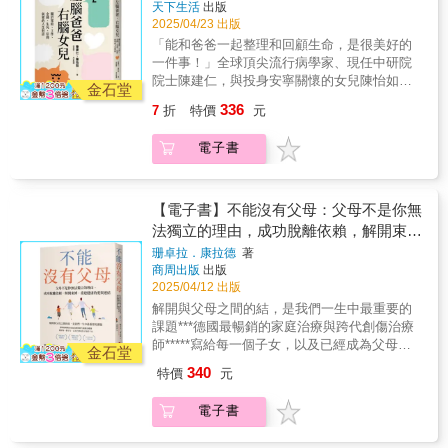
天下生活
出版
位溫暖的長者，給予讓人感到安心的回應，引
痛，而是在痛苦之中，仍然掙扎著希望爭取爸
作。 更分享喪母筆記給處於孤獨的你：  悲傷
2025/04/23 出版
領我們找到適合自己的方向。怡如相信，她跟
爸媽媽的愛。離家後，她才知道，被愛、被尊
從來不會按照劇本走，而是會在你最沒防備的
爸爸的對話能為世界帶來更多安定力量，而也
「能和爸爸一起整理和回顧生命，是很美好的
重，像個人一樣活著是什麼感覺。他們總是
時候突襲你。這很正常，有些日子就是爛透
是她渴望讓人們認識的父親的模樣。你有多久
一件事！」全球頂尖流行病學家、現任中研院
說：「你爸媽把你養育得很好啊！」「你應該
了。  根據統計，多數喪母成員會罹患程度不
沒和爸媽好好聊聊了呢？【誠摯推薦】李遠哲
院士陳建仁，與投身安寧關懷的女兒陳怡如，
要往前看，把不愉快的事放下。」「你應該要
金石堂
一的「母親節過敏症」，主要症狀是看到別人
諾貝爾獎得主、前中央研究院院長吳念真 知名
他們無話不談，可以閒說家常，也有深刻的生
感恩，還有很多人比你慘。」 「他們畢竟還是
媽媽還在就覺得刺眼，每年五月是大規模流行
336
7
折
特價
元
導演、作家吳若權 作家、廣播主持、企業顧問
命思考。怡如讀大學時，每個週末爸爸開車載
養你長大。」「你就只有一對父母，他們過世
期間，尤其避免接觸康乃馨等物品。  當你累
林信男 台大醫學院教授、精神科權威周慕姿 諮
她回宿舍的路上，父女倆總是天南地北的聊天
你會後悔的。」「父母盡力了，他們童年也很
到崩潰時，請對著空氣說：「媽，妳當年是不
電子書
商心理師洪山川 天主教台北總教區總主教洪愛
談心，爸爸經常以男性的視角給她一些新眼光
糟。」──看見「天下無不是的父母」背後難解
是也想揍我？」她一定會笑著說：「當然，你
珠 作家翁啟惠 中硏院基因體研究中心合聘特聘
來看待事物。自從結婚後，這樣的時光很難再
的傷口──我們不能改變父母，不能改寫童年，
活該。」如果你真的累到不行，請尋求幫助，
研究員楊育正 前安寧照顧基金會董事長蔡英文
有。為了彌補缺憾，於是他們展開了這個對談
但仍然有機會把握孩子們只有一次的童年，給
媽媽當年可能沒喊累，但你不需要重蹈覆轍，
前總統廖俊智 中央研究院院長（依姓氏筆畫排
共筆的計畫......這些父女談心的內容，有關於
【電子書】不能沒有父母：父母不是你無
予他們曾經渴望的那種愛。仍然有機會改變自
沒有人規定你要當超人。  這不是告別，而是
序）
父親原生家庭傳承的美好價值，有戀愛、結
法獨立的理由，成功脫離依賴，解開束
己，走出創傷，斬斷代際傷痛。真正療癒不是
一種全新的陪伴方式。媽媽不會再像從前一樣
婚、為人父母的心路歷程分享；有工作與服務
等別人道歉，而是要自己覺醒。即使沒有幸福
縛，重建健康的愛與連結
出現在你面前，但她的愛已經變成你的一部
珊卓拉．康拉德
著
的學習與反思，也有關於信仰、金錢觀與人際
的童年、沒有溫暖的家，還是可以靠自己的力
分，繼續留在你的生命裡，成為你的力量。
商周出版
出版
關係的討論；從生命與受苦的意義，到看待死
量掙脫枷鎖，找到屬於自己的幸福。這條斬斷
2025/04/12 出版
【各界熱烈推薦】 大師兄｜接體員、作家 石舫
亡與死後世界，也探討當前的幾個重大議題，
代際傷的路，走了二十年，她從療癒自己、建
亘｜一起網路科技創辦人 主動脈醫師｜麻醉醫
解開與父母之間的結，是我們一生中最重要的
以及關於環境與自然的討論。 選擇伴侶時，
立自己的家庭，試圖與父母和解，到認清失敗
師靈魂所在的地方 宅女小紅｜媳婦燈塔 羊咩老
課題 ***德國最暢銷的家庭治療與跨代創傷治療
如何確定對方是「對的人」？ 如何看待與調
與決定放手。最大的困難並不是擺脫控制與虐
師｜新北市南山中學國文科教師 朱為民｜臺中
師*** **寫給每一個子女，以及已經成為父母的
適世代之間的差異？ 怎麼應對失敗，跟失敗
金石堂
待，而是克服自己的恐懼感與罪惡感。──那些
榮民總醫院家庭醫學科主任 吳若權｜作家 林維
子女** 明鏡週刊暢銷書．德國亞馬遜網路書店
學習？ 價格與價值如何區分？ 生命的意義
340
特價
元
變成母親之後，更需要被療癒的自我──如果你
君｜柳營奇美醫院血液腫瘤科臨床心理師、心
4.5星好評．Goodreads 4.5星好評 ◎ 在父母面
是什麼？ 人生當中最珍貴的是什麼？ 我們
也曾深受這樣的代際創傷，請時時記得：受到
之整理對話學院創辦人 柚子甜｜心靈作家 荔枝
前我就像個小孩，常常被各種情緒淹沒。 ◎ 父
跟大自然的關係是什麼？如何面對環境的變
電子書
傷害不是你的錯，就算你不完美，也值得被愛
小姐｜親子KOL、專欄作家 烏恩慈（烏烏醫
母最清楚什麼對我有利。 ◎ 我無法心平氣和地
遷？對話觸及不同面向，雋永深刻，溫暖且睿
與被尊重。如果有一天，你也為人父母，請記
師）｜婦產科醫師 劉雲英｜作家 潔媽｜作家
與父母交流內心的想法。 ◎ 我不做任何會讓父
智，儘管有理性與感性衝撞，也能看見不同世
住，作為父母親，我們有力量讓傷害到我為