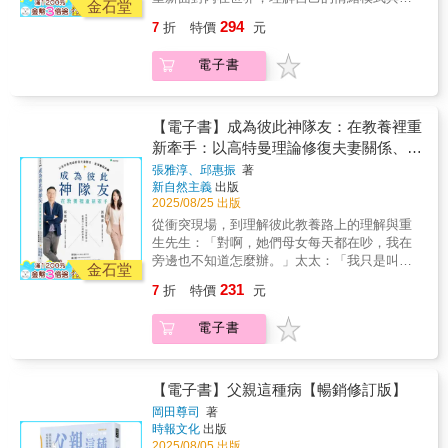
共鳴感的親情散文集。◎本書內容◆ 二十出頭
金石堂
開啟至今不輟的規律人生。自二○○二年當上父
育方式如何影響下一代。深入剖析青少年人格
的兒子居然「破產」兩次，父親該如何因
294
7
折
特價
元
親以來，走過職場奮力拚搏的坎途，他交付給
發展的關鍵因素，探討各種可能引發身心困擾
應？！◆ 教孩子開車一時心急口快，竟迎來前
孩子的，不僅是深情陪伴，更是一份對生命的
的根源。幫助父母在陪伴孩子成長的同時，也
所未有的低氣壓冷戰！◆ 不被欲望綁架太難了
獨立思考，以及尋找自我、掌握人生「選擇
電子書
能療癒自己的內在小孩，進而建立更健康、和
吧，成人都很難做到，該怎麼教小孩善用金
權」的訣竅。吳家德在銀行業打滾近二十年，
諧的親子關係。陪伴孩子、療癒自己，建立健
錢？◆ 汗如雨下的單車行，竟是騎進父子記憶
從基層業務做起，只花不到九年就一路攀升至
康和諧的親子關係現代人的身心困境層出不
深處的難忘風景。◆ 丟掉分數至上的成功途
分行最高主管。中年轉職餐飲業開創新局，目
窮，憂鬱症、自殺、恐怖情人等社會事件頻
【電子書】成為彼此神隊友：在教養裡重
徑，又怎麼讓人生「倒吃甘蔗」？◆ 「放空」
前擔任 NU PASTA 與天利食堂雙品牌總經理。
傳，需要透過深度心理治療或精神分析，才能
新牽手：以高特曼理論修復夫妻關係、重
真的不好嗎？誰說慢慢走就不能迎向花路？◆
廣結人脈、善於跨世代對談的他，可以說「沒
逐步探索自己是如何在成長過程中形塑成今日
該跟孩子聊什麼？「人際關係」是不可避免的
建育兒共識
張雅淳、邱惠振
著
有聊不來的天」！此次與兒子庭旭展開深度對
的模樣。身心靈全人治療權威許添盛醫師，在
重要話題！◆ 親子間最好的距離，竟是「剛剛
新自然主義
出版
談，除了分享教養觀點，更延伸至對生命、職
書中引導讀者回溯自身成長經驗，透過自我覺
好的靠近」……想起從前做為捆工的父親，在
2025/08/25 出版
場與「成功」的省思。有別人們對高階主管日
察與深度對話，重新面對內在世界，理解自己
西螺休息站累倒的身影——那份往事牽引著爸
從衝突現場，到理解彼此教養路上的理解與重
理萬機的奔忙印象，吳家德展現的，是一種從
的情緒模式與教育方式如何影響下一代。所有
爸關愛的眼神，一幕幕在吳家德腦海中刷過。
生先生：「對啊，她們母女每天都在吵，我在
容且堅毅的人生姿態。在兒子庭旭眼中，父親
父母和教育者，一定要從每個孩子獨特的天賦
學生時期的他，為了脫貧，對自己嚴格要求，
旁邊也不知道怎麼辦。」太太：「我只是叫她
並不試圖將他捏塑成理想模樣；遇到衝突時，
才能來看待他們，竭盡全力幫助孩子找出他們
金石堂
開啟至今不輟的規律人生。自二○○二年當上父
把玩具收好或去洗澡，她也能氣成那樣，我才
能以傾聽取代說教，甚至勇於道歉。「他從來
的優點。在教育上，我們要開始定出很多套價
231
7
折
特價
元
親以來，走過職場奮力拚搏的坎途，他交付給
會生氣啊！」先生：「你就不要一直罵她啊，
不強迫我該怎麼走、該成為誰，而是在日常的
值標準，當孩子偉大的心靈天賦被看見、被賞
孩子的，不僅是深情陪伴，更是一份對生命的
你一罵她就更火大。」太太：「我不罵，她根
對話與陪伴中，讓我提早接觸那些學校不一定
識，就會覺得自己是獨特的、充滿自信心，各
獨立思考，以及尋找自我、掌握人生「選擇
電子書
本聽不進去！」先生：「可是我用講的，她就
會教、但未來一定會用到的能力——閱讀、寫
方面也會越來越往正向發展。在身心靈的觀念
權」的訣竅。吳家德在銀行業打滾近二十年，
會去收啊！」太太：「我也講過了，就是講不
作、演說、主動思考，以及為自己學習的態
裡，一定要強調，把一個人的尊嚴跟他的行
從基層業務做起，只花不到九年就一路攀升至
聽我才生氣啊！」夫妻看似是為了孩子的情緒
度。」全書分為兩輯：輯一「一位父親的真實
為、表現分開。在成長與學習過程中，如果尊
分行最高主管。中年轉職餐飲業開創新局，目
問題前來諮商，結果卻演變成另一場夫妻爭執
心聲」：由吳家德以父親身分出發，透過自身
【電子書】父親這種病【暢銷修訂版】
嚴有被維護，將來就會尊重別人和自己。書中
前擔任 NU PASTA 與天利食堂雙品牌總經理。
——這樣的場景，你熟悉嗎？類似這樣的情
經驗談自我管理、人脈經營、理財觀念與情緒
將深入剖析青少年人格發展的關鍵因素，探討
岡田尊司
著
廣結人脈、善於跨世代對談的他，可以說「沒
景，對很多家庭來說，可能都不陌生。表面上
修養，傳遞對兒子的關愛。他不高姿態說教，
時報文化
出版
各種可能引發身心困擾的根源，幫助父母在陪
有聊不來的天」！此次與兒子庭旭展開深度對
看似是夫妻在教養上的意見不同，背後卻藏著
而以行動與智慧分享，鼓勵年輕人正向思考、
2025/08/05 出版
伴孩子成長的同時，也能療癒自己的內在小