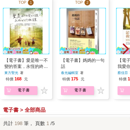
TOP
TOP
1
2
【電子書】愛是唯一不
【電子書】媽媽的一句
【電
變的答案，永恆的終極
話
我愛
答案
東方聖光
著
春光編輯室
著
蔡佳芬
168
175
1
特價
元
特價
元
特價
電子書
電子書
電子書 > 全部商品
共計
198
筆， 頁數
1
/5