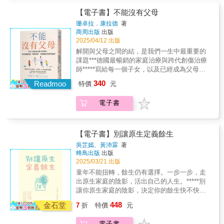
Gary Tung｜雋荖廚房 Lu Chi｜下班女子的討
母不開心的事。 ◎ 我害怕知道父母的反應，所
代如何同理、共感，探尋生命的重要意義。在
止。
好人生 （依姓名筆畫排序） 【感動推薦】
以閉口不談生活裡的大事。 ◎ 我不再和父母聯
【電子書】不能沒有父母
這變動不安、未來難以掌握的當下，陳怡如的
「親人的離開是一生的潮濕，我們依舊笑，依
繫，因為他們對不起我。 ◎ 如果父母不在了，
提問反映了青壯世代的迷惘，而陳建仁恰如一
珊卓拉．康拉德
著
舊過日子，然後在某個措不及防的瞬間又被思
我會失去活下去的勇氣和喜悅。 有這些跡象，
商周出版
出版
位溫暖的長者，給予讓人感到安心的回應，引
念偷襲&mdash;&mdash;這本書，就是這樣一
代表你尚未健康地脫離父母獨立。 父母與子女
2025/04/12 出版
領我們找到適合自己的方向。怡如相信，她跟
本笑中帶淚，在晴天返潮的真情書。」
之間的關係常因為期望過高而產生糾結，導致
爸爸的對話能為世界帶來更多安定力量，而也
解開與父母之間的結，是我們一生中最重要的
&mdash;&mdash;羊咩老師｜新北市南山中學
彼此內心充滿歉疚與失望。然而，關係的
是她渴望讓人們認識的父親的模樣。你有多久
課題 ***德國最暢銷的家庭治療與跨代創傷治療
國文科教師 「在臨床工作中，我總是從心理學
「結」終需有斷開的時候。斷開不是決裂，而
沒和爸媽好好聊聊了呢？【誠摯推薦】李遠哲
師*** **寫給每一個子女，以及已經成為父母的
的角度，進入喪親者的故事中，但Echo卻是在
是從父母的期望與命令的束縛中脫離出來。 脫
諾貝爾獎得主、前中央研究院院長吳念真 知名
子女** 明鏡週刊暢銷書．德國亞馬遜網路書店
喪母之後點點滴滴的生命經驗中，將發自內心
340
離的方法在於有意識地做到—— ◎ 減少對父母
Readmoo
特價
元
導演、作家吳若權 作家、廣播主持、企業顧問
4.5星好評．Goodreads 4.5星好評 ◎ 在父母面
深處的低吟與低吼，化作文字，重新梳理自己
認可的依賴。 ◎ 不再對父母抱持不切實際的期
林信男 台大醫學院教授、精神科權威周慕姿 諮
前我就像個小孩，常常被各種情緒淹沒。 ◎ 父
在傷痛中的療癒歷程。 相信所有經歷喪親之
待。 ◎ 學會關注自身需求，承擔責任，獨立生
電子書
商心理師洪山川 天主教台北總教區總主教洪愛
母最清楚什麼對我有利。 ◎ 我無法心平氣和地
痛的人，都能在這本書中找到依靠，發現失去
活。 本書透過不同案例解析家庭關係裡的困
珠 作家翁啟惠 中硏院基因體研究中心合聘特聘
與父母交流內心的想法。 ◎ 我不做任何會讓父
至親的痛，原來並不孤單、並非獨自承受；所
境，幫助讀者解開心中的糾結。療癒跨代創
研究員楊育正 前安寧照顧基金會董事長蔡英文
母不開心的事。 ◎ 我害怕知道父母的反應，所
有『喪母俱樂部』的成員，都在閱讀中，找到
傷，為親子關係找到一條清晰可走的路，所有
前總統廖俊智 中央研究院院長（依姓氏筆畫排
以閉口不談生活裡的大事。 ◎ 我不再和父母聯
【電子書】別讓原生定義餘生
共鳴，相互為伴。」&mdash;&mdash;林維君
的人際關係也會因此受惠。 脫離父母的獨立之
序）
繫，因為他們對不起我。 ◎ 如果父母不在了，
｜柳營奇美醫院血液腫瘤科臨床心理師、心之
吳芷嫣、黃沛霖
著
路雖然不容易，卻是我們的畢生課題，也是邁
我會失去活下去的勇氣和喜悅。 有這些跡象，
蜂鳥出版
出版
整理對話學院創辦人 「這是一本帶著哭點、讀
向自由自主的唯一途徑。唯有積極面對，才能
代表你尚未健康地脫離父母獨立。 父母與子女
2025/03/21 出版
來詼諧又細膩的書。作者用幽默坦率的筆調，
與父母建立健全的關係，重新掌握自己的人
之間的關係常因為期望過高而產生糾結，導致
寫下從失去母親到自己也成為媽媽的心路歷
童年不能扭轉，餘生仍有選擇。一步一步，走
生。
彼此內心充滿歉疚與失望。然而，關係的
程。讀著讀著，可能會鼻酸，也可能會心一
出原生家庭的陰影，活出自己的人生。*****別
「結」終需有斷開的時候。斷開不是決裂，而
笑。 作者從一開始的巨大悲傷，到自己也成為
讓你原生家庭的陰影，決定你的餘生快不快
是從父母的期望與命令的束縛中脫離出來。 脫
媽媽後，才發現心裡有好多話想跟媽媽分享，
樂。我們每個人，或多或少都有來自原生家庭
448
離的方法在於有意識地做到—— ◎ 減少對父母
金石堂
7
折
特價
元
有關當媽的心情。雖然媽媽已經不在，卻找到
的傷，潛移默化地影響了我們的性格、思想與
認可的依賴。 ◎ 不再對父母抱持不切實際的期
媽媽所傳承的力量，明白了:『這不是告別，而
行為，甚至一而再地遇上類似事件，例如情路
待。 ◎ 學會關注自身需求，承擔責任，獨立生
電子書