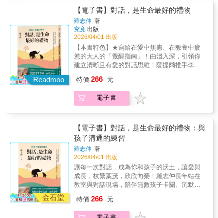
觀愈走愈遠，想給建議，被拒於門外；想放手
旁觀、袖手不管，也不是要讓孩子任意而行，
頭。紀．柯諾所說的「父親缺席」，不單指父
【電子書】對話，是生命最好的禮物
沉默，又擔心孩子承擔不起後果……究竟該如
而是與父母分享一種成熟、不越界卻仍在場的
親未親身在場，還包含父親失職──情感冷漠、
何繼續愛，才不會彼此傷害？人們花在做成年
羅志仲
著
參與方式：◆在孩子尚未做出決定時，如何分
專斷貶抑等，都可視為精神上的缺席。再者，
究竟
出版
子女之父母的時間，遠超過孩童或青少年階
享經驗，而不是替他決定人生。◆在孩子已經
現代社會急速變遷，男性認同失去了穩定的標
2026/04/01 出版
段，但與早期教養相關的豐富文獻相比，關於
選擇之後，如何尊重差異，停止說服與糾正。
準，為人父者陷入迷茫，更遑論為兒子提供可
「如何與成年子女相處」的指引寥寥無幾。家
【本書特色】★寫給在愛中焦慮、在教養中疲
◆當你不喜歡孩子的伴侶、不認同他的生活方
靠的參照。成年儀式的消失，也使男性認同的
庭關係專家吉姆．伯恩斯博士擁有多年父母與
憊的大人的「覺醒指南」！由淺入深，引領你
式時，如何守住關係，而不撕裂情感。◆當孩
失落雪上加霜，缺少象徵性歷練來連結男性氣
成年子女的輔導經驗，他聚焦孩子成年後「父
建立清晰且有愛的對話思維！薩提爾推手李崇
子犯錯、為選擇付出代價，甚至後悔時，父母
質、宣示成年，男孩往往要等到遭遇重大挫折
母身分必須轉變」的關鍵階段，教你在這段最
建、臺灣北中南教師團體齊聲推薦！★教養是
該如何回應，才不會替他扛走本該學習的功
266
才痛苦地邁向成熟。在本書裡，紀．柯諾透過
Readmoo
特價
元
漫長、也最複雜的親子關係裡思考：◆什麼時
一場由內而外的修行。先和內在的自己和解，
課？伯恩斯博士不主張替孩子收拾後果，也不
大量案例故事和文化脈絡，指出當代男性所承
候該閉上那張「指導人生的嘴」？◆什麼時候
你與孩子的對話將不再是角力，而是連結。透
鼓勵冷眼旁觀，而是教父母在責任歸屬清楚的
受的結構性心理困境。傳統父性意象顛覆，父
電子書
該打開「尊重與信任的門」◆如何在孩子要求
過講座與工作坊，感動無數父母和師長的羅志
前提下給出支持、陪伴與情感上的穩定，讓孩
親的精神性缺席變成當代常見的現象，也使得
金錢、協助或重新依賴時，分清支持與縱容？
仲想告訴你，對話不只是為了達成共識或說服
子知道：「你必須為自己的選擇負責，但你不
許多男性怕親密，壓抑本具的攻擊性，內在洶
◆如何避免愛變成失控的付出，甚至推著孩子
他人，而是為了更深刻的理解。如此愛與連結
是孤單一個人。」差異愈來愈大，父母還能怎
湧的能量得不到出口，以憂鬱、成癮、色情、
走向更大的風險？伯恩斯博士不是要父母完全
便能自然流動，孩子的好奇心、感受力和創造
【電子書】對話，是生命最好的禮物：與
麼愛孩子？本書不只適合成年子女的父母，也
疾病等各種樣態滲透至人生。柯諾直指人心的
旁觀、袖手不管，也不是要讓孩子任意而行，
力就能在這片沃土上發芽！★薩提爾推手＆暢
孩子溝通的練習
歡迎成年子女與父母一同閱讀，享受共同理解
書寫，翻動了每位男性以沉默掩飾的深層無力
而是與父母分享一種成熟、不越界卻仍在場的
銷作家／李崇建、諮商心理師＆暢銷作家／陳
與對話的過程。祖父母也能從中獲益，例如學
感。紀．柯諾指出，透過自我覺醒、情感表
羅志仲
著
參與方式：◆在孩子尚未做出決定時，如何分
志恆、暢銷作家／尚瑞君、無憂花學堂執行長
習建立跨世代的家庭關係；而對兒童或青少年
2026/04/01 出版
達、勇於接觸內心的陰暗面，我們可以「將自
享經驗，而不是替他決定人生。◆在孩子已經
／江宏志、高雄市教育產業工會副理事長／何
的父母來說，本書同樣值得一讀——養育孩子
己父親化」，填補父愛的缺口，活出真正的自
讓每一次對話，成為你和孩子的沃土，讓愛與
選擇之後，如何尊重差異，停止說服與糾正。
耿旭、臺中市教師職業工會前理事長／洪維
大多是為了幫助他們逐步獨立，而本書可以幫
己──這正是榮格所說的「個體化」。這書一路
成長，枝繁葉茂，欣欣向榮！羅志仲長年站在
◆當你不喜歡孩子的伴侶、不認同他的生活方
彬、馬來西亞家庭關懷及家族治療推手／馮以
助父母在成年子女階段來臨之前，提前思考與
譯來，彷彿到處都看到自己，客廳、後堂、牆
教室與對話現場，陪伴無數孩子卡關、沉默、
式時，如何守住關係，而不撕裂情感。◆當孩
量、馬來西亞薩提爾全人發展協會主席／楊愛
準備。◆孩子對自己人生的想像，跟父母對他
角、門後，有的隱隱約約是我，有的明明就是
流淚，也陪伴許多大人在衝突、焦慮與無力
子犯錯、為選擇付出代價，甚至後悔時，父母
玲——真心推薦【內容簡介】讓每一次對話，
金石堂
266
人生的期待是不同的。◆父母在子女心目中，
特價
元
我。──鄧伯宸◎本書譯者，既是人子，也是人
中，看見自己脆弱的內在小孩。在本書中，他
該如何回應，才不會替他扛走本該學習的功
成為你和孩子的沃土，讓愛與成長，枝繁葉
會慢慢不再像子女在父母心目中一樣是首要角
父父親的親職，是現在少有探討的主題，但父
透過一個個真實而細膩的故事——寫不出作文
課？伯恩斯博士不主張替孩子收拾後果，也不
茂，欣欣向榮！羅志仲長年站在教室與對話現
色，但事情就是應該如此。◆沒被請求就給出
電子書