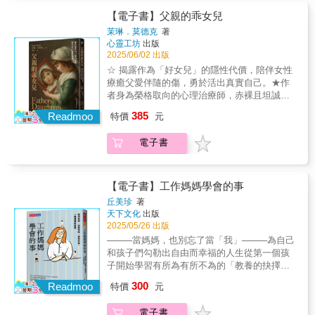
拿走了。 ──光靠愛無法讓兒子聽話，「行動」
行動共同完成的生命長征，也是一部在困境中
令人震撼，也讓人深感滿足⋯⋯她舉出許多有
會理事長張慧心∣「人間福報」資深主編、國立
才是男孩教養的真諦！ ＊＊＊＊＊＊＊＊＊＊
實踐陪伴教養的真實紀錄。作者Davis多年來致
【電子書】父親的乖女兒
害關係的實例，幫助我們辨識其中的警訊，也
教育廣播電臺「教育行動家」節目主持人王琡
＊＊＊＊ 特別收錄：焦慮爸媽的3C困擾 &rarr;
力於快速記憶學習法的推廣，與妻子Isabelle歷
提供了實用的方法來建立界線⋯⋯這是一本能
媛∣美國西雅圖華盛頓大學護理博士、早產兒發
茉琳．莫德克
著
「再玩一局」跟「再算一題數學」其實一樣。
經多年努力，實現為人父母的夢想。然而，孩
帶來生命轉變的書。」——金伯利
心靈工坊
出版
展照護領域專家高立∣國際AI教育就業聯盟召集
&rarr;打不過，就加入他。 &rarr;親子關係好，
子在26週又5天時早產，出生即面臨重重醫療評
2025/06/02 出版
（Kimberly）W.「長久以來，我一直誤以為，
委員神老師&神媽咪（沈雅琪）∣資深教師、暢
兒子才能放下遊戲。 ＊＊＊＊＊＊＊＊＊＊＊
估與不確定的未來。更遺憾的是，在孩子仍年
設立界線是不符合基督品格的謬論。麗莎關於
銷作家招名威∣中原大學教授、毒物專家烏恩慈
☆ 揭露作為「好女兒」的隱性代價，陪伴女性
＊＊＊ 【韓國網友好評不斷】 ★拜託有兒子的
幼之際，Isabelle便因病離世。為了記錄這段攜
界線的智慧，對我而言是一場顛覆舊有觀念的
（烏烏醫師）∣婦產科醫師（依來函順序排列）
療癒父愛伴隨的傷，勇於活出真實自己。★作
媽媽都要買，原來兒子難教是大腦的問題，這
手走過的旅程，Davis整理出Isabelle的筆記、
啟示，是禱告的回應，也是心靈的療癒良
並非每段孕程都能迎來平安的誕生。本書中，
者身為榮格取向的心理治療師，赤裸且坦誠地
本書解決我的好多問題。 ★讀過很多育兒書，
社群貼文與回憶，用文字延續她的愛與精神。
藥。」——勞倫（Lauren）R.「這本書以智
父親以細膩筆觸寫下陪伴極低體重早產雙胞胎
自我剖析，「父親乖女兒」的特質及其個體化
沒有一本像這本這樣清楚。 ★這本書教我把孩
385
這是一本獻給每一位面對人生難題仍選擇勇敢
Readmoo
特價
元
慧、關愛且真心為你考量的閨蜜語氣寫成，我
的歷程，映照出生命的韌性與親情的厚度。這
的挑戰。☆ 筆法淺白，收錄個案訪談、夢境，
子當個大人，公平地對待他。
前行的人；也獻給願意陪伴孩子一步步成長，
幾乎每一頁都畫了重點！⋯⋯我甚至忍不住對
不只是一段育兒紀錄，更是一首獻給生命奇蹟
從中看見父女互動，形塑女人的內在、外在關
始終相信希望不會缺席的你。聯合推薦 張明
電子書
自己朗讀書中的一些片段，因為內容實在太有
的詩。──張明真∣台灣早產兒基金會執行長首
係。★ 市面罕見針對父女關係進行深刻且細緻
真∣台灣早產兒基金會執行長黑幼龍∣中文卡內基
深度了。」——莎娜（Shanae）G.「多麼珍貴
先，在我多年的領導力訓練中，我發現每個人
的書寫，提供父職經驗作豐富的參照。父女之
訓練創辦人洪啟嵩∣國際知名禪學大師莊淇銘∣國
的一本書啊！麗莎的文字浸潤在無數深入研讀
都會經歷起伏，但能夠從逆境中堅持下去、展
間隱微的共謀，會對她的女性特質造成傷害。
立臺北教育大學前校長王儷凱∣中華寰宇公益協
上帝話語的時光中，並經歷現實生活中恩典與
現勇氣與毅力的人，才能真正脫穎而出。作者
──茉琳‧莫德克妳也是追逐父親身影，不惜犧牲
【電子書】工作媽媽學會的事
會理事長張慧心∣「人間福報」資深主編、國立
憐憫的反覆琢磨。這本書徹底改變了我對界線
所強調的這種特質，正是本書最引人注目的核
自我的「好」女兒嗎？有一種女性，是「屬於
丘美珍
著
教育廣播電臺「教育行動家」節目主持人王琡
的錯誤觀念，帶來極大的益處」——梅蘭妮
心信息。其次，身為一位父親，我完全認同我
父親的女兒」。彷彿無形中與父親結盟，她繼
天下文化
出版
媛∣美國西雅圖華盛頓大學護理博士、早產兒發
（Melanie）P.「麗莎以真摯、坦率且充滿感情
們必須為孩子準備好迎接現實世界的挑戰。除
承了父親英雄般的才華和使命，備受寵愛、深
2025/05/26 出版
展照護領域專家高立∣國際AI教育就業聯盟召集
的筆觸分享她的經歷、功課和傷痛，她做得非
了傳統的學術教育之外，領導能力與溝通技巧
受栽培，在主流社會舉止得宜、成就斐然，卻
────當媽媽，也別忘了當「我」────為自己
委員神老師&神媽咪（沈雅琪）∣資深教師、暢
常出色。閱讀她的文字讓我感到被看見和被理
等軟實力同樣至關重要。Davis 採用「世界教
對自身的意義感到迷失，難以與女性身分和平
和孩子們勾勒出自由而幸福的人生從第一個孩
銷作家招名威∣中原大學教授、毒物專家烏恩慈
解，這是極少數作者能做到的。我非常感激她
室」的教育理念，無疑將讓他的雙胞胎孩子成
共處。本書作者茉琳．莫德克身為關注女性自
子開始學習有所為有所不為的「教養的抉擇」
（烏烏醫師）∣婦產科醫師（依來函順序排列）
願意與我們分享她人生中的痛苦和喜悅。我迫
為有能力、能貢獻社會的一員。──黑幼龍∣中文
我的榮格取向心理治療師，自經典名作《女英
從工作媽媽成為全職媽媽的轉換從在家陪伴孩
並非每段孕程都能迎來平安的誕生。本書中，
不及待想把這本書送給我的摯友們，希望它能
卡內基訓練創辦人一步是最深的心，一萬步串
300
雄的旅程》出版後，收到各地女性讀者來信，
Readmoo
特價
元
子十二年重回職場的準備是為母的藝術，是生
父親以細膩筆觸寫下陪伴極低體重早產雙胞胎
像幫助我一樣幫助他們。」——艾米（Amy）
起了最淨的愛與希望，成為念念相續不斷的光
訴說著在事業和經濟上雖然表現傑出，私下卻
而為人無法捨棄的自由從職場到家庭，再從家
的歷程，映照出生命的韌性與親情的厚度。這
H.「麗莎在這本書中的言辭和基於信仰的觀
明。這光明回照了父母的心，並照亮了雙胞胎
憂鬱不快樂、與內在疏離。這些女性的成長歷
電子書