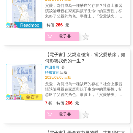
談，除了分享教養觀點，更延伸至對生命、職
滿滿的情緒、誤解與「沒被支持」的委屈。本
持續學習，並針對家長常見的教養難題：「如
孩，進而建立更健康、和諧的親子關係。
父愛，為何成為一種缺席的存在？社會上很習
場與「成功」的省思。有別人們對高階主管日
書，正是從夫妻再熟悉不過的日常場景出發，
何陪伴孩子成長、面對成績焦慮與情感關
慣談論母親在家庭與孩子生命中的重要性，卻
理萬機的奔忙印象，吳家德展現的，是一種從
一步步帶領讀者看見教養背後的問題，並找到
係」，提供實用且溫暖的溝通策略。輯二「父
忽略了父親的角色。事實上，「父愛缺失」是
容且堅毅的人生姿態。在兒子庭旭眼中，父親
情感重新連結的可能。▍教養，是關係的照妖
親的模樣與對我的影響」：由兒子庭旭書寫成
導致青少年心理問題的首要因素，影響遠比想
並不試圖將他捏塑成理想模樣；遇到衝突時，
266
鏡曾經並肩築夢的伴侶，在孩子出生後，卻常
Readmoo
長歷程中的掙扎與蛻變！從迷惘少年到主動學
特價
元
像中更深遠。當父親的角色因缺席、冷漠、過
能以傾聽取代說教，甚至勇於道歉。「他從來
變得像來自兩個星球的人。本書從夫妻親密的
習者，從台下聆聽者到站上講台的演說者。他
度嚴苛或失去功能而失衡，孩子將如何面對自
不強迫我該怎麼走、該成為誰，而是在日常的
變化談起，說明為何教養會讓關係從「我們」
坦誠描繪父子間的張力與理解，延伸學習與思
電子書
我價值、親密關係與社會適應？本書深入剖析
對話與陪伴中，讓我提早接觸那些學校不一定
變成「我和你」，也為什麼很多人覺得，自己
考的領悟，細膩呈現身教的力量與情感的轉
了「父親病」的根源，以及其對我們心理發展
會教、但未來一定會用到的能力——閱讀、寫
在當父母的過程中逐漸失去了作為「伴侶」的
化。這不只是一本教養書，而是透過父子兩代
的影響。「父親病」指的是一種心理與社會現
作、演說、主動思考，以及為自己學習的態
角色。本書從高特曼理論出發，帶領讀者從
的真誠對話，提煉出「掌握選擇權」與「從容
象，意味著父親在親子關係中扮演缺席或功能
【電子書】父親這種病：當父愛缺席，如
度。」全書分為兩輯：輯一「一位父親的真實
「親密感消失的轉折點」出發，重新回到愛的
走自己的路」的生命精神。它提醒父母，唯有
障礙的失衡角色。在現代社會，離婚率上升、
心聲」：由吳家德以父親身分出發，透過自身
何影響我們的一生？
地圖，練習再一次靠近彼此。▍不一定要吵
放手，孩子才能勇敢前行；也提醒我們，在繁
父職功能弱化，越來越多孩子在「無父環境」
經驗談自我管理、人脈經營、理財觀念與情緒
贏，而是要聽懂要知道，爭吵的背後，是情
岡田尊司
著
忙匆促、講求速成的時代裡，唯有放下焦慮與
下成長。心理學研究顯示，父親的缺席會讓孩
修養，傳遞對兒子的關愛。他不高姿態說教，
時報文化
出版
緒；情緒的背後，是說出口的期盼。本書第
糾結，才能察覺沿途風景。在這個飛快而喧囂
子缺乏安全感、自信心不足，甚至在人際關係
而以行動與智慧分享，鼓勵年輕人正向思考、
2025/08/05 出版
二、三章聚焦於家庭裡的「情緒風暴」：你是
的時代，慢下來，正視並傾聽自己內心的選
中反覆遭遇挫折。更嚴重的是，父愛的失衡可
持續學習，並針對家長常見的教養難題：「如
否常常一句話就點燃對方的怒火？是否感受到
擇；並以祝福取代對立，幸福便不再是奇蹟。
父愛，為何成為一種缺席的存在？社會上很習
能導致孩子日後對權威的恐懼、極端的順從或
何陪伴孩子成長、面對成績焦慮與情感關
「我們好像只剩下吵架的功能」？這些現象，
◎特別撰文推薦這本書，無論從家德的角度出
慣談論母親在家庭與孩子生命中的重要性，卻
叛逆，甚至影響他們建立穩定的親密關係。◎
係」，提供實用且溫暖的溝通策略。輯二「父
其實都有心理學上的解釋。透過高特曼提出的
發，還是從庭旭的眼裡透視，在在都可以看
忽略了父親的角色。事實上，「父愛缺失」是
父親缺席的社會現象：為何全球越來越多家庭
金石堂
親的模樣與對我的影響」：由兒子庭旭書寫成
「四騎士警訊」——批評、輕蔑、防衛與築高
出，他們父子平日相處模式。雖然人際關係，
導致青少年心理問題的首要因素，影響遠比想
出現「無父狀態」？這對孩子的心理發展有何
266
長歷程中的掙扎與蛻變！從迷惘少年到主動學
7
折
特價
元
牆，帶讀者理解衝突的模式、學會如何拆掉家
永遠沒有絕對的模式，然而，從別人的個案，
像中更深遠。當父親的角色因缺席、冷漠、過
影響？◎不同類型的「父親病」：迴避型、不
習者，從台下聆聽者到站上講台的演說者。他
庭中的炸彈，進而找到更健康的溝通節奏。因
我們確實也能勾勒出一些輪廓，一些條則，當
度嚴苛或失去功能而失衡，孩子將如何面對自
安型、自愛型、過度完美型，各類父親如何影
坦誠描繪父子間的張力與理解，延伸學習與思
電子書
為，好的衝突處理，正是深化彼此關係的開
成我們的借鏡。——蔡詩萍（作家、台北市文
我價值、親密關係與社會適應？本書深入剖析
響孩子的成長？◎父職的生物學與心理學基
考的領悟，細膩呈現身教的力量與情感的轉
始。▍不見得有對錯，而是價值觀不同你覺得
化局長）家德兄的長年陪伴，讓孩子可以真心
了「父親病」的根源，以及其對我們心理發展
礎：男性與女性不同，無法在生物學行為中與
化。這不只是一本教養書，而是透過父子兩代
孩子要嚴格管教，他覺得孩子要快樂成長；你
說出，「一起跑步，一起聊天比較有趣，要比
的影響。「父親病」指的是一種心理與社會現
孩子產生連結，會如何影響育兒？為何父愛與
的真誠對話，提煉出「掌握選擇權」與「從容
認為花錢要有計畫，他覺得偶爾犒賞一下也沒
速度，我去學校跟同學跑就好了。」這段話，
象，意味著父親在親子關係中扮演缺席或功能
【電子書】學會有力量的愛，才抓得住幸