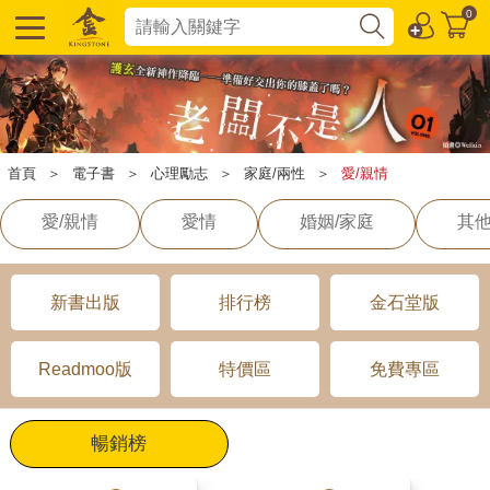
0
首頁
＞
電子書
＞
心理勵志
＞
家庭/兩性
＞
愛/親情
愛/親情
愛情
婚姻/家庭
其他
新書出版
排行榜
金石堂版
Readmoo版
特價區
免費專區
暢銷榜