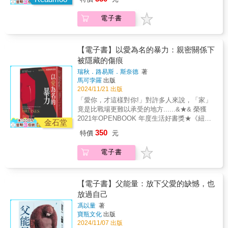
倫伯恩斯坦卓越新聞圖書獎、安東尼．盧卡斯
傷口打開來看個仔細，再佐以真切的文字紀錄
◆///讓女兒們終結創傷遺傳的原諒5階段///
獎助計畫進步作品獎★全球最大網路書店、多
下這一切。感謝她過人的勇氣，才有這本精彩
◆【看清】我想要的愛和支持，媽媽不會給。
電子書
家媒體與網站一致評選2019最佳年度書籍：亞
的作品誕生。我想，在打下那些動人文字的瞬
【面對】在心上的傷口，是真實的。【感受】
馬遜、《君子雜誌》、《科克斯書評》、《圖
間，游太太也正在走向屬於自己的治癒之旅
對媽媽產生討厭和怨恨。【看見】媽媽對我的
書館雜誌》、《出版者週刊》、《經濟學
吧。（最後想說，雖然書裡游太太常說想殺
傷害，以及她的媽媽對她造成的傷害。〉〉〉
人》、美國最佳書評網BookPage、Book Riot
夫，可是她每次描述游先生還是充滿粉紅泡泡
【電子書】以愛為名的暴力：親密關係下
最後，才能原諒自己、原諒媽媽。◆///終結創
網站★《正午惡魔》與《背離親緣》作者安德
啊！）」&mdash;&mdash;荔枝小姐｜親子
被隱藏的傷痕
傷遺傳、保護自我情緒和內在的回應///◆‧把指
魯．索羅門強力推薦！&對遭受親密關係暴力的
KOL、專欄作家 「從她還是朱小姐，到後來變
責和批評，轉化為優點：「整天只會計較這些
瑞秋．路易斯．斯奈德
著
人來說，所展現的一切行為，無關離去或留
成游太太、游媽媽，我跟這位小姐相識已經將
馬可孛羅
出版
小事要幹嘛？」>>『那不是計較小事，是謹
下，都僅僅是為了讓自己活下來&hellip;&hellip;
近十年，然後在這幾年因為她生了龍哥，我也
2024/11/21 出版
慎。』‧捍衛自己的情緒：「擺出這種樣子給誰
「看到我的忠誠了嗎？請不要在警察離開後殺
莫名其妙的變成乾阿爸。用幽默來掩飾內心的
看？」>>『消極有消極的活法啊／人生不是只
「愛你，才這樣對你!」對許多人來說，「家」
死我。」&親密伴侶間的衝突，常被認為是「家
恐懼一向是她的特長，關於她出了這本紀念母
有幸福快樂才是對的。』「有必要這麼難過
竟是比戰場更難以承受的地方......&★& 榮獲
醜不可外揚」的隱私。但實際上，親密關係暴
親的書，我真的只能說這個人腦袋到底都裝了
嗎？太誇張了吧？」>>『你是要鼓勵我？還是
2021年OPENBOOK 年度生活好書獎★《紐約
力是全球普遍的問題。美國在2000年至2006年
什麼！ 這是一本讓你看了會哭會笑的書，強力
金石堂
讓我更難過？／你的安慰可以換一種說法。』
時報》2019年度十大選書★榮獲希爾曼獎、海
間，有3,200名士兵戰死沙場，同期內的家庭殺
推薦你來看看，有笑有淚，也有很白痴的一
350
特價
元
「妳都不聽我的話，我去死一死好了！」
倫伯恩斯坦卓越新聞圖書獎、安東尼．盧卡斯
人案，奪走的卻是10,600條性命。親密關係暴
面，至於我說的是什麼，等你好好閱讀這本書
>>『媽，如果我對你說「我要去死」，你的感
獎助計畫進步作品獎★全球最大網路書店、多
力引發的嚴重後果超乎想像，卻往往被封鎖在
之後，就會找到答案。」
電子書
覺是什麼？』‧主動說出自己的要求：「心情不
家媒體與網站一致評選2019最佳年度書籍：亞
沉默中，難以揭露與解決。&瑞秋．路易斯．斯
&mdash;&mdash;Gary Tung｜雋荖廚房
好嗎？那卡拿去刷。」>>『我現在更需要你傾
馬遜、《君子雜誌》、《科克斯書評》、《圖
奈德以身歷其境的文筆勾勒出親密關係暴力的
聽我，抱抱我。』「我以後不想再見到妳！」
書館雜誌》、《出版者週刊》、《經濟學
發生背景，解答大眾的常見迷思──為什麼受害
>>『妳現在情緒上來了，我們晚點再說（離開
人》、美國最佳書評網BookPage、Book Riot
【電子書】父能量：放下父愛的缺憾，也
者不願離開？施暴者為何不停止動粗？為什麼
現場）。』★ ▍不必做「好女兒」，做好「自
網站★《正午惡魔》與《背離親緣》作者安德
放過自己
不能在一開始就阻止這類傷害事件的發生？
己」就夠了──療癒「母親這種病」的5個階段
魯．索羅門強力推薦！&對遭受親密關係暴力的
&《親密關係暴力》透過受害者、加害者與站在
馮以量
著
◎試著拒絕媽媽。─承認自己和媽媽兩個是不同
人來說，所展現的一切行為，無關離去或留
前線促成改革的倡議勇者故事，深刻呈現掩蓋
寶瓶文化
出版
的人，能夠做出不同的選擇，想要不同的東
下，都僅僅是為了讓自己活下來&hellip;&hellip;
在每扇緊閉家門後，以愛為名的傷害根源與真
2024/11/07 出版
西。◎為媽媽設定界線。─不必接受自己無法忍