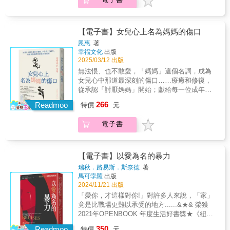
是一種全新的陪伴方式。媽媽或許不會再像從
坎坷、總是自卑和不安、有著無盡的焦慮等
活。 本書透過不同案例解析家庭關係裡的困
前一樣出現在面前，但她的愛已經變成你的一
等，讓我們誤以為是擺脫不了的命運。事實
境，幫助讀者解開心中的糾結。療癒跨代創
部分，繼續留在你的生命裡，成為你的力
上，原生家庭的傷是可以修復的。覺察自己的
傷，為親子關係找到一條清晰可走的路，所有
量。』」&mdash;&mdash;潔媽｜作家 「讀的
情緒、學習管理情緒的表達方式、留意自己想
【電子書】女兒心上名為媽媽的傷口
的人際關係也會因此受惠。 脫離父母的獨立之
時候很心疼，又帶點幽默的笑。療傷的路很孤
法傾向，讓我們一步一步找到傷痕的癥結，即
恩惠
著
路雖然不容易，卻是我們的畢生課題，也是邁
獨，而謝謝游太太願意寫出來，讓自己和同樣
使未能一下子復原，我們也可以走在療傷的路
幸福文化
出版
向自由自主的唯一途徑。唯有積極面對，才能
孤獨的人被光灑亮。沉重只要被看見，就會輕
上，漸漸地掌控人生。本書結合大量原生家庭
2025/03/12 出版
與父母建立健全的關係，重新掌握自己的人
了一點。我們讀了文字，心中的傷口也會被溫
有關的案例，配以自我覺察的指南和工具，讓
無法恨、也不敢愛，「媽媽」這個名詞，成為
生。
柔上藥。」&mdash;&mdash;柚子甜｜心靈作
你踏出療傷的第一步。如何走以後的路，你有
女兒心中那道最深刻的傷口……療癒和修復，
家 「我一開始以為這本書會是母女間的智慧警
權選擇，不讓原生定義餘生。本書特色．本書
從承認「討厭媽媽」開始；獻給每一位成年的
語回憶錄，或要準備很多面紙才能讀完的悲傷
作者前作《其實你不必強迫自己喜歡父母》反
女兒，找到和媽媽相處的正確方法。★幫助超
平復工具書，但都不是。作者筆觸平易近人、
266
應良好，得到讀者正面的回饋，本書再以原生
Readmoo
特價
元
過5,000位諮商者找回自我和人生★知名家庭關
細膩而深刻。母親爲她的生命留下的記憶紅利
家庭為題目，更請來多一位心理學家合著，令
係諮商師盧恩惠，專為無法恨媽媽、乾脆恨自
可以綿延、可以複製、可以再造及不斷創新，
內容更扎實。．本書結合大量案例，令作者更
電子書
己的女兒們所寫的母女關係解方；不是刻意淡
在她與家人的世界裡。」&mdash;&mdash;石
有共鳴。．本書加以自助的工具，令讀者可以
化、也不用故意當個壞女兒，在做出之後該怎
舫亘｜一起網路科技創辦人 「基隆游太太不像
嘗試找出問題及處理，實用性並重。
樣和媽媽相處的決定之前，讓女兒們無虧欠感
基隆那麼多雨，有一枝淡筆專寫濃情。即使悲
的課題分離練習。 想讓媽媽愛我，真的這麼難
【電子書】以愛為名的暴力
傷至極，也不忘自我調侃，本想與她同聲一
嗎？背負成為「好女兒」的枷鎖，「可不可
瑞秋．路易斯．斯奈德
著
悲，不料又讓我把淚逼回眼眶裡，笑了，笑到
以，愛我這個人就好？」‧女兒覺得自己必須要
馬可孛羅
出版
飆淚。」&mdash;&mdash;劉雲英｜作家 「在
滿足所有媽媽的要求，一旦做不到就非常焦慮
2024/11/21 出版
育兒的時間縫隙中，發了瘋似追完這本書。同
並自責。‧在媽媽眼中，只要沒照著自己的話去
「愛你，才這樣對你!」對許多人來說，「家」
為女兒、母親，游太太的文字讓我哭了又笑，
做，女兒就是做不好、做不夠。‧把家庭和樂的
竟是比戰場更難以承受的地方......&★& 榮獲
笑了又哭。可惡，實在太多讓人產生共感的地
責任扛在肩膀上，若只有自己過得好，就感到
2021年OPENBOOK 年度生活好書獎★《紐約
方了，可以這樣玩弄讀者的淚腺嗎？ 面對生命
愧疚的女兒。‧理解媽媽自己背負的傷，對於還
時報》2019年度十大選書★榮獲希爾曼獎、海
裡遭逢的重大創傷，游太太選擇直球對決，把
350
無法完全放下、還不能原諒的自己感到沮喪。
Readmoo
特價
元