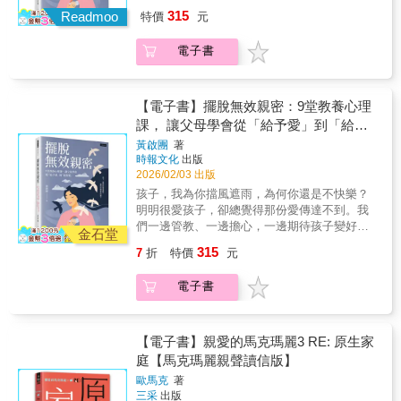
卻不知不覺讓「關心」變成了壓力。孩子沒有
子女的文化與世代差異，有助於與孩子溝通和
315
──「本質直觀」是找出事情的「源頭」，與孩
Readmoo
特價
元
變壞，只是學會了沉默與退縮--因為在被責備與
連結，分辨哪些仗得打、哪些事讓它過去。◆
子針對各種主題，每天花個十分鐘一起探討
被忽略之間，他感受不到被理解。愛，愛是一
孩子做出令人遺憾的選擇，不一定代表你是失
「事情的根源」是什麼。以語言表達事物本質
電子書
種能量，也是每個父母的本能。但只有當孩子
敗的父母。◆把孩子理當承受的後果拿走，就
的哲學思考方式。具體來說，就是參加者一起
「感覺被理解」，這份愛才會成長為力量。擁
是在把成長與改變的機會奪走。◆過度保護的
思考各種概念，並嘗試用語言將其清晰化，例
有27年心理輔導經驗的心理學導師，以真實家
父母常常拒絕放手，因為他們需要「被需
如「幸福是什麼」「學習是什麼」「帥氣是什
庭案例為基礎，從心理學角度拆解家庭教育的
【電子書】擺脫無效親密：9堂教養心理
要」，但這會讓父母鼓勵孩子的依賴。◆不要
麼」，甚至「玩樂是什麼」「戀愛是什麼」
深層機制，帶領父母重新理解--「愛」從來不是
逼孩子在你與他們的新家庭之間做選擇。◆做
課， 讓父母學會從「給予愛」到「給對
「信賴是什麼」「成長是什麼」等，都能成為
問題，問題在於愛的方式。本書以心理學為基
祖父母最棒的，就是可以不用再鑽進為人父母
愛」
本質直觀的哲學對話主題。這類問題往往沒有
黃啟團
著
礎，提出「四種教養模式」、「孩子成長的心
的牛角尖，只把注意力放那些真正重要的事情
時報文化
出版
絕對的標準答案。然而，在討論中是否能達到
理基礎」與「敏感化與復原力」等觀點，從以
上。◆不管你有沒有錢留給繼承人，都要與孩
2026/02/03 出版
「沒錯，確實能這樣說，這就是本質！」的深
下四個關鍵面向，幫助父母解開教養的根本難
子溝通你的遺產計畫。當孩子成為大人，父母
刻洞察，或至少盡可能接近，正是哲學最重要
孩子，我為你擋風遮雨，為何你還是不快樂？
題：" 性格養成： 孩子將成為什麼樣的人，比
也需要再「成長」一次！
的核心價值所在。
明明很愛孩子，卻總覺得那份愛傳達不到。我
他能做什麼更重要。" 信念與價值觀： 行為的
們一邊管教、一邊擔心，一邊期待孩子變好，
根源不在能力，而在潛藏的信念。" 情緒與復原
金石堂
卻不知不覺讓「關心」變成了壓力。孩子沒有
力： 父母懂得共情，孩子才能面對世界。" 自
315
7
折
特價
元
變壞，只是學會了沉默與退縮--因為在被責備與
我價值與心理基礎： 愛不只是給予，而是讓孩
被忽略之間，他感受不到被理解。愛，愛是一
子被看見、被尊重、被信任。每章皆以生活案
電子書
種能量，也是每個父母的本能。但只有當孩子
例開場，並附有練習指引，讓父母能將理解化
「感覺被理解」，這份愛才會成長為力量。擁
為行動，修正溝通模式，在陪伴中成長，讓家
有27年心理輔導經驗的心理學導師，以真實家
庭重新找回平衡與溫度。在AI時代來臨的今
庭案例為基礎，從心理學角度拆解家庭教育的
【電子書】親愛的馬克瑪麗3 RE: 原生家
天，知識可以被取代，但理解自己、感受他
深層機制，帶領父母重新理解--「愛」從來不是
庭【馬克瑪麗親聲讀信版】
人、面對世界的力量，才是孩子一生的底氣。
問題，問題在於愛的方式。本書以心理學為基
這本書不講空泛理論，也不販賣焦慮，而是幫
歐馬克
著
礎，提出「四種教養模式」、「孩子成長的心
你看懂親子關係的心理運作，讓「愛」不再變
三采
出版