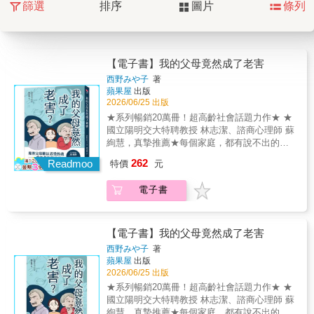
篩選
排序
圖片
條列
【電子書】我的父母竟然成了老害
西野みや子
著
蘋果屋
出版
2026/06/25 出版
★系列暢銷20萬冊！超高齡社會話題力作★ ★
國立陽明交大特聘教授 林志潔、諮商心理師 蘇
絢慧，真摯推薦★每個家庭，都有說不出的
難！結合「家庭議題 × 高齡社會 × 情感共
262
Readmoo
特價
元
鳴」，一部誠實描繪「高齡父母與成年子女關
係」的半紀實漫畫。當依靠成了束縛，在「責
電子書
任」與「衝突」之間，究竟該如何自處？
【電子書】我的父母竟然成了老害
西野みや子
著
蘋果屋
出版
2026/06/25 出版
★系列暢銷20萬冊！超高齡社會話題力作★ ★
國立陽明交大特聘教授 林志潔、諮商心理師 蘇
絢慧，真摯推薦★每個家庭，都有說不出的