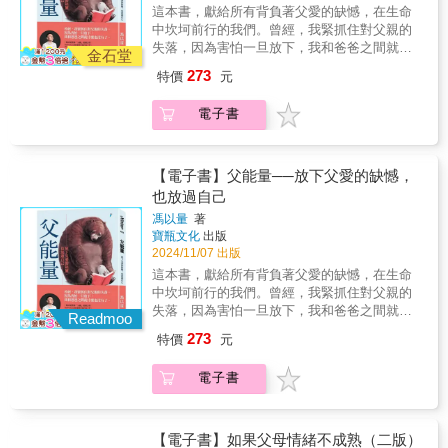
「看到我的忠誠了嗎？請不要在警察離開後殺
相。&&mdash;&mdash;專文推薦姚淑文／臺北
這本書，獻給所有背負著父愛的缺憾，在生命
受的行為。分清楚母女之間什麼是不能改變、
死我。」&親密伴侶間的衝突，常被認為是「家
市政府社會局局長&【各界迴響】&來自我們內
中坎坷前行的我們。曾經，我緊抓住對父親的
不該改變的。◎承認媽媽的缺點。─認清媽媽的
醜不可外揚」的隱私。但實際上，親密關係暴
在戰區撼動人心且勇敢的實地報導，以公正與
失落，因為害怕一旦放下，我和爸爸之間就什
情感並不成熟，因此她無法無條件地去愛，也
力是全球普遍的問題。美國在2000年至2006年
金石堂
平衡的角度述說美國家庭生活中不公平與失衡
麼也沒有了。──────馮以量書寫「父親」重
難以理解別人的感受。◎放棄母親是完人的幻
間，有3,200名士兵戰死沙場，同期內的家庭殺
273
特價
元
的危機。斯奈德的文字清楚易懂，富有同理
磅力作──────若時光倒流，回到你和父親曾
想。─放下心中渴望的媽媽形象，從朋友、同事
人案，奪走的卻是10,600條性命。親密關係暴
心，以紮實的敘事技巧講述急需大眾關注的故
有的揪心畫面裡，此時此刻的你會對當時的父
或伴侶身上找到自己需要的陪伴和情感。◎成
力引發的嚴重後果超乎想像，卻往往被封鎖在
電子書
事。&mdash;&mdash;安德魯．索羅門／美國
親說什麼？假如父親回應了，他又會對你說什
為你想成為的母親。─理解自己、照顧自己，用
沉默中，難以揭露與解決。&瑞秋．路易斯．斯
國家圖書獎得主，《正午惡魔》與《背離親
麼？●不顧家的父親、軟弱的父親、暴力的父
全新的方式和媽媽相處，當自己也成為母親
奈德以身歷其境的文筆勾勒出親密關係暴力的
緣》作者&瑞秋．路易斯．斯奈德透過出色的見
親、離世的父親……父親缺席的我們帶著傷痛
時，不會複製童年經驗在女兒身上。◆///先成
發生背景，解答大眾的常見迷思──為什麼受害
解與打破流言的研究、絲絲入扣的敘事及挖掘
前行，生命中缺失的「父能量」，長大的我們
【電子書】父能量──放下父愛的缺憾，
為自己，再成為女兒不需要成為媽媽的複製
者不願離開？施暴者為何不停止動粗？為什麼
真相的熱情，將家暴議題置於其應處的位置，
如何為自己補回？【給所有在父愛缺憾裡受傷
也放過自己
品，也不需要填補她的遺憾，接受自己不是母
不能在一開始就阻止這類傷害事件的發生？
切中每件事的核心。此書無疑是一大力作。
的孩子們】我們曾受過傷，我們要學習負責療
親的延伸產物後，才能建立不再受傷內耗、不
&《親密關係暴力》透過受害者、加害者與站在
馮以量
著
&mdash;&mdash;伊芙．恩斯勒／《陰道獨
傷，與自己和好相處。／／故事從馮以量重壓
再自我貶低的母女關係。「好女兒」和「好媽
前線促成改革的倡議勇者故事，深刻呈現掩蓋
寶瓶文化
出版
白》與《道歉》作者&《親密關係暴力》讓我大
心上的一段回憶說起：父親出殯當天，十三歲
媽」都是一種被框架的形象，從立下邊界感開
在每扇緊閉家門後，以愛為名的傷害根源與真
2024/11/07 出版
開眼界，瞭解到父權與對女性的暴力行為之間
的他目睹亡父竟七孔流血，自此在心裡種下
始，學會不需要遍體鱗傷的去愛彼此。
相。&&mdash;&mdash;專文推薦姚淑文／臺北
這本書，獻給所有背負著父愛的缺憾，在生命
的直接連結。從拆解「家庭暴力」一詞，到對
「我不孝」的內疚。無盡哀傷與對父親拋家的
市政府社會局局長&【各界迴響】&來自我們內
中坎坷前行的我們。曾經，我緊抓住對父親的
應恐怖行為與家暴行為，斯奈德撰寫的這本書
恨意生根纏結，磨耗他三十多年。由這份遺憾
在戰區撼動人心且勇敢的實地報導，以公正與
失落，因為害怕一旦放下，我和爸爸之間就什
是不可或缺的重要著作。&mdash;&mdash;卡
深入，他陪伴著成年兒女們一一去看見，人生
Readmoo
平衡的角度述說美國家庭生活中不公平與失衡
麼也沒有了。──────馮以量書寫「父親」重
莉娜．喬卡諾／《玩美女人》作者&我無法想像
中那輪迴般的痛、難解之苦，原來是內心深處
273
特價
元
的危機。斯奈德的文字清楚易懂，富有同理
磅力作──────若時光倒流，回到你和父親曾
瑞秋．路易斯．斯奈德如何用盡全力來寫作此
的父愛缺憾從未被照顧。．她罵老公：「你不
心，以紮實的敘事技巧講述急需大眾關注的故
有的揪心畫面裡，此時此刻的你會對當時的父
書&mdash;&mdash;這讀來就像是戰爭通訊記
要像我爸那麼沒用！」又罵兒子：「為什麼你
電子書
事。&mdash;&mdash;安德魯．索羅門／美國
親說什麼？假如父親回應了，他又會對你說什
者的日記。《親密關係暴力》替受害的人們慟
這麼像你爸？」──她渾然不覺自己複製了母親
國家圖書獎得主，《正午惡魔》與《背離親
麼？●不顧家的父親、軟弱的父親、暴力的父
哭，為迷失的人們嘶吼，發人深省，讀完之後
對父親的憤怒，並將這股憤怒帶進自己的家庭
緣》作者&瑞秋．路易斯．斯奈德透過出色的見
親、離世的父親……父親缺席的我們帶著傷痛
將能成為更好的人。&mdash;&mdash;泰德．
關係。．癌末的父親說：「我的女兒說她恨
解與打破流言的研究、絲絲入扣的敘事及挖掘
前行，生命中缺失的「父能量」，長大的我們
【電子書】如果父母情緒不成熟（二版）
康諾佛／紐約大學亞瑟．卡特新聞學院院長，
我，說她不需要爸爸。」──當孩子說「我不喜