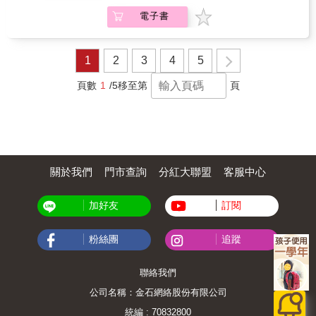
是你的父母，否則只會一直錯誤地責怪自己，
沒有可以讓雙方互相理解的橋梁？作者金鉉
媽媽未來只能靠你了，加油！」這話竟讓孩子
一個孩子對你說：「我不喜歡父親」或者「我
歲時覺得自己年紀太大，像是有人指使的一
有多壞，我都想在內心留一個尊敬的位置給
或是始終期待著永遠不可能出現的改變。透過
洙，韓國明知醫院精神健康醫學系臨床教授，
電子書
壓力大到想自殺？◎孩子抱怨：「無聊到快瘋
恨父親」，你覺得他在內心深處是想告訴你什
樣，活得只剩下責任與義務。直到六十歲才發
他。現在的我不再心痛父親沒有幫我的傷口搽
此書，你將獲得療癒自己的方法，也能對父母
開設的「生活快樂精神科診所」，專門處理青
了。」父母竟回：「這麼閒？再幫你報一個補
麼訊息？．【給已婚的女性】你有沒有察覺
現，原來四十歲還很年輕……」～韓星姬◎本
藥了。我清楚地知道不管是膝蓋流血或者心靈
產生最大的理解。書中的各種實用練習，可以
少年問題諮商，他總用貼心的話語理解青少年
習班好了。」◎「誰說我沒有任何想法，你們
到：你對先生的不滿及憤怒，有多少成分是從
書特色1. 療癒20萬讀者，心理醫師媽媽40年專
痛苦，長大後的我要為自己止血、止痛。這樣
增強你的自我覺察，幫助探索你與包括父母在
的孤獨，贏得「青少年心情翻譯師」的美譽。
等著看！」這是在賭氣還是想爭氣？青春期，
以前原生家庭對爸爸的憤怒而帶過來的呢？你
業分享韓國20萬冊暢銷書《心理醫師媽媽給女
1
2
3
4
5
做，無非是想要放下父愛的缺憾，同時也放過
內的所有情緒不成熟之人的互動模式，進而解
◎十個大人、一個孩子的孤單？誰懂 ．孩子老
人生第一個劇變期：課業變難，同學因成績差
如何阻止住在你腦海裡多年的那位父親，光明
兒的人生真心話》的作者韓星姬新作，寫給40
自己。如果你做得到，我衷心地恭喜你和我同
除舊有模式，讓你從情緒不成熟的課題和痛苦
犯中二病？那是因為青春期的他只長身子沒長
距漸行漸遠；功課好的成焦點，不好的被當臨
正大地住進你們夫妻倆所建立的家庭呢？．
歲女兒，在同一世代面臨的各種壓力與狀況，
頁數
1
/5
移至第
頁
行。然而，你目前做不到放下父愛的缺憾及放
迴圈中，重獲自由與新生，重建自己的情緒自
腦子，只要把他當成大腦還未發育完全的爬蟲
演。「爸媽說我最棒，但他們不知道，在學校
【給已婚的男性】父親對待你及你對待小孩，
不安與混亂，都是正常，最重要的是照顧好自
過自己，那也沒有關係，你就用你自己比較安
主權。
類，你的日子就會好過。 ‧「我媽問問題，從來
我超不起眼，老師都叫不出我名字。」對父母
這兩者是一樣的嗎？還是不一樣？有哪些正面
己。2. 一位走過中年之路的過來人真心話60多
心的步伐，陪著那個受傷的自己，繼續走下
不是想聽答案」「今天在學校表現好嗎？」、
而言，孩子的改變也讓人好困擾：成績下降不
／負面的畫面，重疊在這三代裡？父親有哪一
歲的作者，回首自己的中年危機，以過來人身
去。我相信每一個人都值得擁有美好的生命。
「作業寫完了嗎？」、「要寫到什麼時候？」
自覺；不愛出門又沒朋友；總是講聽不懂的縮
些美好的或不好的特質，你留給了自己，也傳
分告訴大家，中年正是「修剪人生」最好的時
我衷心地希望你會喜歡這本書，也希望這本書
……這些在孩子眼中都不是對話，而是你的檢
語，問了又生氣。以前的可愛公主與王子，轉
給了小孩？● 馮以量：「這是我送給自己的一
刻，決定什麼該做不該做，不要自己畫地自
能夠陪一陪小時候的你。」（摘自作者自序）●
查、確認、追究與壓迫。他只好用沉默來抗
眼間變成壞掉的鋼鐵人與不受控的蜘蛛人。有
份見證生命成長的禮物，這一本書也是送給你
限，要相信，等到60歲再回頭，會發現40歲還
李崇建：「馮以量是我的典範。他的新作書寫
議：「好討厭！我媽根本不在乎答案，只想要
關於我們
門市查詢
分紅大聯盟
客服中心
沒有可以讓雙方互相理解的橋梁？作者金鉉
的──所有在父愛缺憾裡受傷的孩子們，我們曾
很年輕。3. 身兼多重身分，最懂女性的溫暖對
父親，從自我揭露之始，帶領案主從無奈、無
命令我！」◎為父母翻譯青春期子女的心情．
洙，韓國明知醫院精神健康醫學系臨床教授，
受過傷，我們要學習負責療傷。不管我的父親
話作者除了擁有心理醫師專業背景，也是「職
能，走到無盡深遠的愛，也經歷自己經驗的
不想用功的最好理由：我不是讀書的料課業變
開設的「生活快樂精神科診所」，專門處理青
有多壞，我都想在內心留一個尊敬的位置給
業女性」且「為人母」，雖是她寫給「40歲女
傷、自己覺察與體驗的接納，坦誠地面對自我
難、壓力變大，卻沒人告訴他該怎麼努力，爸
加好友
訂閱
少年問題諮商，他總用貼心的話語理解青少年
他。現在的我不再心痛父親沒有幫我的傷口搽
兒」的人生課題，也是對現下35＋的女性，不
的生命。他示範了生命如何從無望走向可能。
媽只重視結果（成績、排名），孩子也不會重
的孤獨，贏得「青少年心情翻譯師」的美譽。
藥了。我清楚地知道不管是膝蓋流血或者心靈
論已婚、未婚的正向鼓勵，「一切都會沒事
這是一本療癒之書，也是一本教育之書，更是
視努力的「過程」，只好用「反正我不是讀書
◎十個大人、一個孩子的孤單？誰懂 ．孩子老
痛苦，長大後的我要為自己止血、止痛。這樣
的。」◎感心推薦張瀞仁｜暢銷作家黃之盈│諮
粉絲團
追蹤
一本成長的手冊。謝謝以量帶來的啟發，為我
的料」，來逃避。．「能不能不要管我」這句
犯中二病？那是因為青春期的他只長身子沒長
做，無非是想要放下父愛的缺憾，同時也放過
商心理師陳嬿伊│精神科醫師四十歲的每個決定
示範了珍貴的圖像。」（摘自本書推薦序）●
話背後的意思聽到這句，父母總是氣的回覆：
腦子，只要把他當成大腦還未發育完全的爬蟲
自己。如果你做得到，我衷心地恭喜你和我同
都是牽一髮而動全身。就像電影裡拆炸彈的關
大師兄：「在我心中，『負能量』曾經與『父
「好啊！全都不要管啊！」其實，孩子真正意
聯絡我們
類，你的日子就會好過。 ‧「我媽問問題，從來
行。然而，你目前做不到放下父愛的缺憾及放
鍵時刻：要剪藍線還是紅線，只有一次機會。
能量』劃上等號，但是近幾年我一直在做的事
思是：「我長大了！希望你不要過度干涉我的
不是想聽答案」「今天在學校表現好嗎？」、
過自己，那也沒有關係，你就用你自己比較安
很慶幸有這本書，好像有個智者讓我在拆炸彈
情叫做「和解」。閱讀這本書的過程中，我不
公司名稱：金石網絡股份有限公司
決定，但我還是很愛、很需要你們！」 除了話
「作業寫完了嗎？」、「要寫到什麼時候？」
心的步伐，陪著那個受傷的自己，繼續走下
時，陪在身邊微笑著說：「沒關係，妳一定可
斷地在與自己對話：會不會是第一次當爸爸的
語，孩子的行為更需要翻譯──吵著要買新手
……這些在孩子眼中都不是對話，而是你的檢
去。我相信每一個人都值得擁有美好的生命。
統編 : 70832800
以做得很好，不管剪哪一條，一定都會沒事