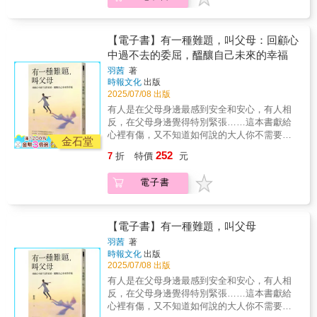
家）李儀婷（薩提爾教養作家）郝旭烈（郝聲
建議。書中羅列出紅旗、綠旗、米色旗等行為
不下去 了」？你已聽取所有的建議，但逐漸意
音Podcast主持人）陳志恆（諮商心理師、教養
指標，用以觀察對方是否具備經營健康關係的
識到：如果對方不願意改變關係中那些破碎的
作家）黃國珍（品學堂創辦人暨閱讀理解學習
潛質，帶領讀者深入了解自己在關係中，提不
部分，你再怎麼努力也無法單靠自己修復一
【電子書】有一種難題，叫父母：回顧心
誌總編輯）劉克襄（作家）謝文憲（企業講
起力量的深層原因，進而達到自我成長與改
切。那接下來怎麼辦？多年來，我一直掙扎於
中過不去的委屈，醞釀自己未來的幸福
師、職場作家）（按姓氏筆畫排序）
變。本書附有十一個愛與被愛的練習，幫助我
這些問題，乃至更多。我在個人層面上深刻理
們識別伴侶和自己的感情模式，包括：認識自
羽茜
著
解這種與功能失調的關係。雖然你的情況細節
時報文化
出版
己的需求、愛的語言、關係信念、壓力反應、
可能與我不同，但我想成為那位以同理心陪伴
2025/07/08 出版
心理負荷等等，並進一步解開問題的癥結，最
你的朋友， 向你展示設立界線並不是不愛，說
終能維繫一段健康且令人滿足的關係。【重建
有人是在父母身邊最感到安全和安心，有人相
再見也不是不符合基督教義。實際上，這些可
情感價值觀，培養有力量的愛】（Ｘ）真愛就
反，在父母身邊覺得特別緊張……這本書獻給
能是你需要完全接納的缺失部分，以便能好好
應該是不費吹灰之力，且輕鬆自在的（Ｏ）所
心裡有傷，又不知道如何說的大人你不需要答
地愛人且在過程中不迷失自我。我想你會很欣
金石堂
有關係都會遭遇困難和挑戰，都需要積極努力
對、解決所有原生家庭的問題，也能得到幸福
慰地發現，界線不單是個好主意——它們是上
252
7
折
特價
元
來維持（Ｘ）我的伴侶應該認可我的價值，並
為何你總是感覺要很努力，才能得到父母的
帝的智慧。當我們一起面對這些困難話題時，
給我幸福（Ｏ）我的價值和幸福都該是我要給
愛？為何習慣了以父母心情為優先，才思考自
我會一路陪伴你。你最在乎的就是挽救這段關
電子書
自己的，不需依賴伴侶來成就（Ｘ）衝突是關
己想要什麼？又是從什麼時候開始，把父母情
係，並讓它變得更好。但你終於明白：如果對
係失敗的跡象（Ｏ）衝突是成長與相互理解的
緒、家庭氣氛、親子關係的和諧當作自己的責
方不想改變，你根本無法改變他們。現在的狀
機會，能強化彼此的連結（Ｘ）我的伴侶應該
任？家，為什麼成了讓你最疲憊的地方？……
況反倒使你開始暗自懷疑，是否自己才是那個
要能夠知道我的喜好，不需要我來告訴他們
與父母的關係是生命中最早的課題，但不是一
【電子書】有一種難題，叫父母
瘋了的人。朋友， 你可能心碎欲絕。你可能悲
（Ｏ）期待伴侶有讀心術是不切實際的，清楚
輩子都要答對的難題在成長過程中，那些父母
傷不已。你可能感到恐懼，甚至憤怒。你可能
羽茜
著
表達需求是自己的責任（Ｘ）如果我的伴侶真
從未道破的冷漠、責任轉嫁與偏心對待，是否
時報文化
出版
執著於想要修復那些不在你能力範圍內可以修
的愛我，就會改變自己來符合我的期待（Ｏ）
在你心裡留下一道道隱性傷痕？也悄悄改寫了
2025/07/08 出版
復的事。但你並沒有發瘋。如果你聞到煙硝
期待伴侶改變是一種幻想，我們只能選擇是否
你看待自己的方式，甚至讓你質疑「是不是我
味，那必定有火。而在這個時候，唯一合理的
有人是在父母身邊最感到安全和安心，有人相
接納實際的情況【五種愛的語言，實踐有力量
不夠好，才不值得被愛？」本書寫給曾在家庭
選擇就是——要麼滅火，要麼遠離火場。設定
反，在父母身邊覺得特別緊張……這本書獻給
的愛】肯定的話語（Ｏ）在艱難的時刻表達對
中受傷、正在努力擺脫內在枷鎖的人，作者羽
界線是不愛或自私的表現嗎？當一段關係已不
心裡有傷，又不知道如何說的大人你不需要答
伴侶能力的信心（Ｏ）對伴侶的外表、性格或
茜以溫柔但直視的筆觸，陪伴你回望家庭中難