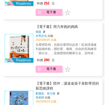
再安全或無法持續，基督徒是否仍被呼召堅持
對、解決所有原生家庭的問題，也能得到幸福
成就，給予真誠的讚美（Ｘ）不斷挑毛病、責
252
以言說的傷，辨識父母的情緒操控與有條件的
Readmoo
特價
元
下去？麗莎．特克斯特在面對自己的關係困境
為何你總是感覺要很努力，才能得到父母的
備與怪罪（Ｘ）與他人做比較而貶低伴侶服務
愛，並學習畫下心理界線，慢慢地，找回自我
時，也曾問過這些困難的問題。但在經過數千
愛？為何習慣了以父母心情為優先，才思考自
的舉動（Ｏ）在艱難的時刻以實際行動表達支
價值與關係自由的可能。本書透過細膩觀察與
電子書
小時的密集諮商和深入的神學研究後，她對健
己想要什麼？又是從什麼時候開始，把父母情
持（Ｏ）在沒被要求的情況下，主動幫忙伴侶
書寫，帶你理解： 什麼是有毒的家庭情感區辨
康關係有了全新的理解。現在麗莎比以往更加
緒、家庭氣氛、親子關係的和諧當作自己的責
解決困難（Ｘ）不積極解決問題，逃避關係中
情緒勒索與責任錯置怎麼停止討好迎合與自我
致力於在不失去自我的情況下好好愛人。她希
任？家，為什麼成了讓你最疲憊的地方？……
的麻煩事（Ｘ）無視或經常性地忽略共同的責
懷疑如何畫出心理界線，情感獨立如何重新滋
望幫助你也能做到這一點。在本書中，麗莎將
與父母的關係是生命中最早的課題，但不是一
【電子書】用力奔跑的媽媽
任接受禮物（Ｏ）選擇反映伴侶興趣、嗜好或
養珍惜自己#關於保持距離│和家人保持距離的
幫助你：• 理解實踐健康界線時應記住的五大關
輩子都要答對的難題在成長過程中，那些父母
雨路
著
個性的禮物（Ｏ）把伴侶表達過的願望清單放
人，通常是有所覺悟：改變別人是不可能的，
鍵要素。• 根據對方對這份關係的負責程度，決
從未道破的冷漠、責任轉嫁與偏心對待，是否
木馬文化
出版
在心上（Ｘ）忘記重要的日子或慶祝時刻
人只能改變自己。#關於忍耐教育│習慣忍耐的
定他們能夠獲得你多少個人和情感上的接觸權
在你心裡留下一道道隱性傷痕？也悄悄改寫了
2025/06/25 出版
（Ｘ）贈送常見的普通禮品，而非別具心意的
孩子在關係中，即使被用很糟的方式對待，感
限。• 擺脫被錯誤解讀或被操控的經文所誤導與
你看待自己的方式，甚至讓你質疑「是不是我
在愛裡跌倒，也能在愛裡站起來！從崩潰邊緣
禮物優質時光（Ｏ）專注進行交流對話，積極
到非常痛苦時也不會果斷逃走，而是會陷入迷
情緒綁架，從而終結不健康的人際互動模式。•
不夠好，才不值得被愛？」本書寫給曾在家庭
到超鐵終點，關於愛、傷痛、自由的長跑練習
傾聽彼此（Ｏ）一起從事伴侶兩人都喜愛的活
惘、不知該如何是好。因為他們從父母那邊學
透過實際的對話範例和實用策略，打破無效界
中受傷、正在努力擺脫內在枷鎖的人，作者羽
「跑出去」，是她變相的離家出走，這時候，
動（Ｘ）相處時常常因爲電子產品而分心
到的是：都是不能忍耐的自己不對。#關於感恩
線設定的惱人循環，幫助你有效溝通、維持並
茜以溫柔但直視的筆觸，陪伴你回望家庭中難
她只是用力奔跑的自己，不是過度努力的母
（Ｘ）經常挑選獨自的活動，而非共同的活動
│有些父母總是要孩子感恩，但他們要的感恩其
實施更健康的互動模式。• 當一段關係從困難轉
280
以言說的傷，辨識父母的情緒操控與有條件的
Readmoo
特價
元
親，或傷痕累累的女兒──唯有自己完整了，才
肢體接觸（Ｏ）牽手、擁抱、親吻或依偎在一
實是服從，所以孩子再怎麼感恩也沒有用，因
變為具破壞性且無法持續時，能夠無愧地說再
愛，並學習畫下心理界線，慢慢地，找回自我
能將源源不絕的愛給出去。百萬點閱深刻共
起（Ｏ）在艱難的時刻透過溫暖的擁抱來表達
為沒有人能夠一輩子抹煞自我，只為別人活
見。• 從麗莎的基督徒諮商師吉姆．克雷斯獲得
價值與關係自由的可能。本書透過細膩觀察與
電子書
鳴！不完美媽媽的剖心自白◆「未來
愛（Ｘ）持續避開身體的接觸（Ｘ）在痛苦的
著。#關於性格敏感的孩子│即使纖細的特質讓
值得信賴的專業建議，他在整本書中提供寶貴
書寫，帶你理解： 什麼是有毒的家庭情感區辨
Family」、「50+」人氣專欄作家雨路首部生命
時刻未能給予慰藉的觸碰【誠摯推薦】洪培芸
你能感受到別人的情緒，但那些情緒也不是你
的心理治療智慧。好評推薦：「真希望在我剛
情緒勒索與責任錯置怎麼停止討好迎合與自我
書寫◆心累了，跑出去；心碎了，寫下來──她
／臨床心理師、作家陳志恆／諮商心理師、暢
的責任。特別是從小看著爸媽臉色長大的孩
踏上跟隨耶穌的旅程時就有人能送我這本書。
懷疑如何畫出心理界線，情感獨立如何重新滋
跑出家門，不是逃開，是為了不再失去自己。
銷作家劉仲彬／臨床心理師High媽心理師 /
子，有些敏感纖細，是被鍛鍊出來的。#關於改
【電子書】陪伴：讓迷途孩子喜歡學習的
過去的創傷經歷讓我情感受傷，致使我不知如
養珍惜自己#關於保持距離│和家人保持距離的
雨路在原生家庭的陰影中長大，後來又迷失在
EFT情緒取向伴侶治療國際認證心理師Neko嗚
變│想要改變的時候，首先要放棄想要相互理解
新思維課程
何設立健康的界線，也不懂何時該說出必要的
人，通常是有所覺悟：改變別人是不可能的，
孩子青春期的情緒風暴裡，一次與女兒激烈爭
喵／說書人、YouTuber（以上按姓氏筆畫排
的心願，你想讓父母理解你，甚至想等他們理
再見。結果，我經歷許多人際關係的破裂，帶
人只能改變自己。#關於忍耐教育│習慣忍耐的
劉遵恕、徐力偉
著
執後，她憑本能跑出家門──跑步就此成了人生
列）「透過這本好書破除你多年來的愛情迷
解後才開始行動，只會讓你被困在原地，永遠
來諸多的痛苦，而這些其實可以透過運用本書
張老師
出版
孩子在關係中，即使被用很糟的方式對待，感
轉機。從晨跑三圈到鐵人三項，她重新呼吸自
思，幫助你愛得對、活得好，走得遠。」──洪
無法踏出新的一步。#關於不愛│孩子很會隱藏
2025/06/19 出版
中來之不易的智慧加以避免。在《為愛立界
到非常痛苦時也不會果斷逃走，而是會陷入迷
由、修補破碎的心，儘管面對父親癱瘓、自身
培芸／臨床心理師、作家
不被愛的傷痛，因為他們不願相信自己不被