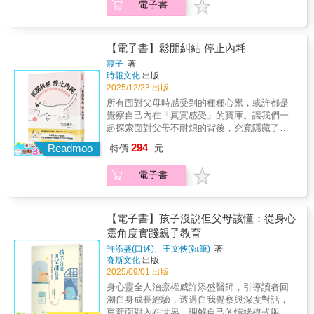
物，不是「安排好的人生」，而是「相信他能
電子書
代雙視角對話：由父親與兒子共同執筆，從不
權選擇要用什麼樣的方式與父母相處。?為什麼
自己安排人生」。——吳家德回頭看書中我寫
同世代出發，展現親子雙向理解與共同成長的
你「無法拒絕」父母的要求？?覺察你從小到大
的這十篇文章，它們都源自生活裡的自然片
深刻歷程。★ 實用與情感兼具的處世哲學：
累積的「隱忍」。?與父母總說不通，是因為留
段，有時是一次爭吵，有時是一起運動，有時
內容涵蓋愛與關懷、學習與成長、人際關係、
存在彼此記憶的版本有落差。?雙方都執著於
【電子書】鬆開糾結 停止內耗
是某個談話的瞬間。沒有刻意安排，就是我們
金錢觀念、健康與休閒等主題，不僅提供可實
「對方一定要理解自己」才會吵架。?不必勉強
日常的相處方式。在書寫的過程中，我也慢慢
寢子
著
踐的建議，更融入溫暖的人生故事，成為一般
自己只能有一種情感。
時報文化
出版
發現，原來我對父親有一些平常不會特別提起
人皆受用的生活指南。★ 真誠書寫、溫柔對
2025/12/23 出版
的感受。透過文字，我能以更溫和的方式梳理
話的生命記錄：全書以坦率而細膩的筆觸記錄
脈絡，用比較不急著反駁的語氣去面對父親。
所有面對父母時感受到的種種心累，或許都是
親子間的溝通、衝突與理解，讓讀者感受到關
有些話，當面說可能會讓情緒湧得太快，但寫
覺察自己內在「真實感受」的寶庫。讓我們一
係的溫度與轉化的可能，是一本兼具啟發力與
下來，反而能讓彼此看得更清楚。如果這些文
起探索面對父母不耐煩的背後，究竟隱藏了何
共鳴感的親情散文集。◎本書內容◆ 二十出頭
章，能讓你在某些段落裡看見自己，或只是讓
種情緒，溫柔地緩解你的「內在消耗感」吧。
的兒子居然「破產」兩次，父親該如何因
294
Readmoo
特價
元
你短暫想起與家人之間的某個時刻，那麼這本
找到「屬於自己的人生解答」，關鍵在於是你
應？！◆ 教孩子開車一時心急口快，竟迎來前
書的意義，就不只是一份記錄，而是一份能被
必須要「了解自己」。已經是成年人的你，有
所未有的低氣壓冷戰！◆ 不被欲望綁架太難了
電子書
共享的溫度。——吳庭旭◎本書特色★ 跨世
權選擇要用什麼樣的方式與父母相處。?為什麼
吧，成人都很難做到，該怎麼教小孩善用金
代雙視角對話：由父親與兒子共同執筆，從不
你「無法拒絕」父母的要求？?覺察你從小到大
錢？◆ 汗如雨下的單車行，竟是騎進父子記憶
同世代出發，展現親子雙向理解與共同成長的
累積的「隱忍」。?與父母總說不通，是因為留
深處的難忘風景。◆ 丟掉分數至上的成功途
深刻歷程。★ 實用與情感兼具的處世哲學：
存在彼此記憶的版本有落差。?雙方都執著於
【電子書】孩子沒說但父母該懂：從身心
徑，又怎麼讓人生「倒吃甘蔗」？◆ 「放空」
內容涵蓋愛與關懷、學習與成長、人際關係、
「對方一定要理解自己」才會吵架。?不必勉強
靈角度實踐親子教育
真的不好嗎？誰說慢慢走就不能迎向花路？◆
金錢觀念、健康與休閒等主題，不僅提供可實
自己只能有一種情感。
該跟孩子聊什麼？「人際關係」是不可避免的
許添盛(口述)、王文俠(執筆)
著
踐的建議，更融入溫暖的人生故事，成為一般
重要話題！◆ 親子間最好的距離，竟是「剛剛
賽斯文化
出版
人皆受用的生活指南。★ 真誠書寫、溫柔對
好的靠近」……想起從前做為捆工的父親，在
2025/09/01 出版
話的生命記錄：全書以坦率而細膩的筆觸記錄
西螺休息站累倒的身影——那份往事牽引著爸
身心靈全人治療權威許添盛醫師，引導讀者回
親子間的溝通、衝突與理解，讓讀者感受到關
爸關愛的眼神，一幕幕在吳家德腦海中刷過。
溯自身成長經驗，透過自我覺察與深度對話，
係的溫度與轉化的可能，是一本兼具啟發力與
學生時期的他，為了脫貧，對自己嚴格要求，
重新面對內在世界，理解自己的情緒模式與教