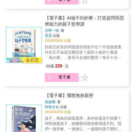
愛卻是足以支撐孩子一生的重要支柱，本書更
而過度自責的完美主義孩子、不知道自己想要
鼓勵冷眼旁觀，而是教父母在責任歸屬清楚的
場，陪伴無數孩子卡關、沉默、流淚，也陪伴
的建議，往往只會被當成批評──要練習在覺得
是探討父子議題的重要著作。──翁士恆◎台北
什麼的青少年、在價值衝突中進退失據的父母
前提下給出支持、陪伴與情感上的穩定，讓孩
許多大人在衝突、焦慮與無力中，看見自己脆
自己是對的時忍住不給予建議。◆父母都需要
市立大學心理與諮商學系副教授書中反覆指出
——帶領讀者走進「對話真正發生的地方」。
子知道：「你必須為自己的選擇負責，但你不
弱的內在小孩。在本書中，他透過一個個真實
學習的一項功課：在對子女說錯話或做錯事時
一個核心現象：當父親無法成為可認同的對象
他想告訴你：在提問之前，先安頓自己的情
【電子書】AI做不到的事：打造提問與思
是孤單一個人。」差異愈來愈大，父母還能怎
而細膩的故事——寫不出作文而過度自責的完
快點道歉，有時一、兩句真誠的道歉就能徹底
時，兒子往往無法穩定地建立自身的性別認
緒；在改變孩子之前，先鬆動自己的觀點、擁
麼愛孩子？本書不只適合成年子女的父母，也
辨能力的親子哲學課
美主義孩子、不知道自己想要什麼的青少年、
改變孩子的命運。◆與其勉強推著孩子往你覺
同、自我肯定與人際關係。這些描述來自作者
抱焦慮的自己；當大人的內在安頓了，教養的
歡迎成年子女與父母一同閱讀，享受共同理解
在價值衝突中進退失據的父母——帶領讀者走
苫野一德
著
得對的方向走，不如相信「經驗會是更好的老
的臨床觀察與理論推論，構成一套以「父子關
僵局就鬆動了。這本書是寫給父母、教育者、
與對話的過程。祖父母也能從中獲益，例如學
進「對話真正發生的地方」。他想告訴你：在
世茂
出版
師」。◆即使不認同孩子的選擇，甚至無法贊
係」為核心的發展模型。從當代觀點來看，這
助人工作者，也寫給每一個想要好好說話、好
習建立跨世代的家庭關係；而對兒童或青少年
提問之前，先安頓自己的情緒；在改變孩子之
2026/03/04 出版
同，仍然可以深深地愛他們。◆孩子所置身的
套模型仍可被納入更廣泛的脈絡中理解，但其
好理解、好好陪伴的你。當我們學會用尊重與
的父母來說，本書同樣值得一讀——養育孩子
前，先鬆動自己的觀點、擁抱焦慮的自己；當
文化不斷改變，父母若不知其差異，可能會忘
好煩又好笑的問題讓你招架不住？不想隨便應
所指向的認同斷裂經驗，並未因時代改變而消
信任開啟對話，改變，將不再是強迫發生，而
大多是為了幫助他們逐步獨立，而本書可以幫
大人的內在安頓了，教養的僵局就鬆動了。這
記自己是在完全不同的文化中長大的。◆了解
付但又不知道怎麼回答？面對小孩的十萬個
失。──黃天豪◎新田／初色心理治療所首席顧
是自然出現。
助父母在成年子女階段來臨之前，提前思考與
本書是寫給父母、教育者、助人工作者，也寫
子女的文化與世代差異，有助於與孩子溝通和
「為什麼」，家長不必感到驚慌！每天十分鐘
問缺席的父親不僅帶來迷失的兒子，也會帶來
金石堂
準備。◆孩子對自己人生的想像，跟父母對他
給每一個想要好好說話、好好理解、好好陪伴
連結，分辨哪些仗得打、哪些事讓它過去。◆
的日常的親子對話，提升孩子的說話、思考能
迷失的女兒，以及迷失的世代。這本書所觸及
220
人生的期待是不同的。◆父母在子女心目中，
特價
元
的你。當我們學會用尊重與信任開啟對話，改
孩子做出令人遺憾的選擇，不一定代表你是失
力。「朋友是什麼？」「愚蠢是什麼意思？」
的主題古已有之，卻在當代顯得格外迫切。在
會慢慢不再像子女在父母心目中一樣是首要角
變，將不再是強迫發生，而是自然出現。
敗的父母。◆把孩子理當承受的後果拿走，就
「政治是什麼？」「為什麼要體貼？」面對小
相關著作之中，少有作品能如此令人痛心，又
色，但事情就是應該如此。◆沒被請求就給出
電子書
是在把成長與改變的機會奪走。◆過度保護的
朋友的提問總是支支吾吾？但只要掌握到訣
如此清楚地揭示危機的深度。──鐘穎◎心理學
的建議，往往只會被當成批評──要練習在覺得
父母常常拒絕放手，因為他們需要「被需
竅，就能在輕鬆的自然對話中，確實找到「答
作家、愛智者書窩版主共鳴推薦──王浩威◎作
自己是對的時忍住不給予建議。◆父母都需要
要」，但這會讓父母鼓勵孩子的依賴。◆不要
案」。作者是一位哲學系的教授。當他的女兒
家、精神科醫師、榮格分析師周志建◎山隱中
學習的一項功課：在對子女說錯話或做錯事時
逼孩子在你與他們的新家庭之間做選擇。◆做
在小學三年級時決定「辭掉學校」(不去上學)，
【電子書】擺脫無效親密
的療癒師、故事療癒作家翁士恆◎台北市立大
快點道歉，有時一、兩句真誠的道歉就能徹底
祖父母最棒的，就是可以不用再鑽進為人父母
半年後隨著女兒的復學，父女倆便開始在睡前
學心理與諮商學系副教授黃天豪◎新田／初色
黃啟團
著
改變孩子的命運。◆與其勉強推著孩子往你覺
的牛角尖，只把注意力放那些真正重要的事情
進行這樣的本質直觀對話，藉由共同思考來面
心理治療所首席顧問鐘穎◎心理學作家、愛智
時報文化
出版
得對的方向走，不如相信「經驗會是更好的老
上。◆不管你有沒有錢留給繼承人，都要與孩
對孩子的人生疑惑。與在大學課堂動輒一兩小
者書窩版主（依姓氏筆畫排列）
2026/02/03 出版
師」。◆即使不認同孩子的選擇，甚至無法贊
子溝通你的遺產計畫。當孩子成為大人，父母
時的課堂不同，親子之間的對話雖然簡潔，但
孩子，我為你擋風遮雨，為何你還是不快樂？
同，仍然可以深深地愛他們。◆孩子所置身的
也需要再「成長」一次！
卻是充滿溫馨又令大人嘖嘖稱奇。而兒童階段
明明很愛孩子，卻總覺得那份愛傳達不到。我
文化不斷改變，父母若不知其差異，可能會忘
正是培養思辨能力的最佳時機，幫助孩子建立
們一邊管教、一邊擔心，一邊期待孩子變好，
記自己是在完全不同的文化中長大的。◆了解
獨立思考能力和創意力。本書所運用的技巧