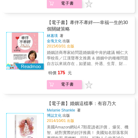
結婚為由要了一大筆錢，他也沒想太多，結果
電子書
角。 ◎婆媳、小三、爭產、搶子、家暴等人性
她從此卻不見人影。這擺明是騙婚啊，檢察官
試煉故事！ ◎特別收錄【法律悄悄話】， 26個
竟說罪證不足！難道兩人簽的協議書只是廢紙
實用法律小常識！ 縱然已愛到遍體鱗傷， 也要
一張？ 律師事務所是司法第一線，也是最赤裸
在最後的戰場上，站得理直氣壯。 小心，大老
【電子書】牽伴不牽絆──幸福一生的30
裸的感情戰場。 身為律師之妻與專業法務人
婆的逆襲！ 從小三扶正，她原以為可以高枕無
個關鍵策略
員，林靜如看盡了愛裡的奇形怪狀，更心疼人
憂了，沒想到正宮的位子還沒坐熱呢，男人的
們面對法律時的驚慌失措。她的筆下，訴說著
林蕙瑛
著
前妻突然告她妨害家庭！可是，為何被告的只
種種捨不得。 在她溫暖的理解中，曾有的心
金塊文化
出版
有她？搞外遇，「他」不是也有份嗎？ 你也可
碎、執著與迷惘，終於淚釋成安慰。 經她一針
2015/03/31 出版
以，像她一樣勇敢。 她不敢相信，辛苦付出多
見血分析，關於法、理、情的種種質疑，總算
婚姻諮商專家給問題婚姻最中肯的建議 輔仁大
年，換來的竟是婆婆和丈夫的無情對待，不但
有了出口。 也許那個人走了，但世界絕不只剩
學校長／江漢聲專文推薦 & 婚姻中的種種問題
把她趕出門，甚至連孩子都不讓她看！這段婚
下你自己，書中的故事正代表還有許許多多同
自古以來就存在，如婆媳、外遇、生育、財務
姻她是心寒了，但孩子的監護權，她絕不放棄
Readmoo
樣的「你」，從過去、現在到未來，會陪你在
和性不和諧等，但在今日社會中，同一個問題
&hellip;&hellip; 未完成的婚禮，不只心碎
175
特價
元
一起。 本書重點 ◎溫柔傾聽愛情最私密，犀利
還呈現多樣性與差異性。本書針對兩性在婚姻
&hellip;&hellip; 他真心喜歡她，所以當女人以
透視法理之外，婚姻的暗角。 ◎婆媳、小三、
關係中最常見的問題進行實例探討，希望讀者
結婚為由要了一大筆錢，他也沒想太多，結果
電子書
爭產、搶子、家暴等人性試煉故事！ 特別收錄
能自別人的經歷中看到自己相似的問題，學習
她從此卻不見人影。這擺明是騙婚啊，檢察官
【法律悄悄話】， 26個實用法律小常識！ ◎身
及練習溝通技巧，使伴侶/夫妻可以從中培養化
竟說罪證不足！難道兩人簽的協議書只是廢紙
為律師之妻與專業法務人員，林靜如看盡了愛
解衝突的能力及智慧。 & && 本書亦適合婚姻
一張？ 律師事務所是司法第一線，也是最赤裸
裡的奇形怪狀，更心疼人們面對法律時的驚慌
諮商師及婚姻及家庭治療所的專業人士閱讀，
【電子書】婚姻這檔事：有容乃大
裸的感情戰場。 身為律師之妻與專業法務人
失措。她的筆下，有溫柔的同理、正義的犀
可增加助人的專業經驗，學習如何找出問題的
員，林靜如看盡了愛裡的奇形怪狀，更心疼人
Melanie Shankle
著
利，卻又帶點衝動的可愛，極能打動女人心。
根源，看到正確的婚姻感情性愛觀及諮商輔導
博誌文化
出版
們面對法律時的驚慌失措。她的筆下，訴說著
而書中的故事正代表還有許許多多同樣的
方向，不僅在專業方面能有所領悟，感情方面
2014/10/01 出版
種種捨不得。 在她溫暖的理解中，曾有的心
「你」，從過去、現在到未來，會陪你在一
亦能有自我提升。 & ◆夫妻攜手創業，功成名
碎、執著與迷惘，終於淚釋成安慰。 經她一針
美國Amazon網站4.7顆星讀者評價， 爆笑、機
起。 動人金句分享： 我們難免有點抱怨，有點
就後積怨浮現，仇恨取代恩愛 & 歲月與經歷真
見血分析，關於法、理、情的種種質疑，總算
智、絕對實際的好評推薦！ 美國知名部落客與
煩惱。 但我們還是繼續渴望幸福。 人生難免有
的會令人成長，但每個人成長的方向不同，因
有了出口。 也許那個人走了，但世界絕不只剩