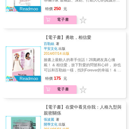
專欄作家 最幽默、深刻、打動人心的真誠分
不順利的時候，重要的是此時陪在你身邊的人
各自心理需求改變而產生新的欲望，夫妻即便
下你自己，書中的故事正代表還有許許多多同
享， 讓人無法拒絕的精采必讀之作。 & 歡迎加
是誰，懂你的人，不會離開。不要再為了傷害
250
同在一家公司或店面上班，各自面對的人事物
Readmoo
特價
元
樣的「你」，從過去、現在到未來，會陪你在
入婚姻俱樂部~ 婚姻既是最大的祝福，也是兩
你的人而哭泣。──摘自〈第三個人〉 當愛已成
也不完全一樣，長久以來與個別的環境互動形
一起。 本書重點 ◎溫柔傾聽愛情最私密，犀利
人世界最大的挑戰 & 作者梅蘭妮以輕鬆幽默的
往事，我們是不是忘了，有愛才有痛。──摘自
塑了新的自我形象。夫或妻均可能因為有了錢
電子書
透視法理之外，婚姻的暗角。 ◎婆媳、小三、
口吻分享其婚姻生活，充滿機智趣味與真誠的
〈孩子戰爭〉 把挫折當成你重生的機會，讓自
與權之後，有了新的想法，各自轉身去做自己
爭產、搶子、家暴等人性試煉故事！ 特別收錄
寫作風格，就在翻開書頁的那一刻起，無論你
己飛得更高、更快、更好，當你回頭，就會發
想做的事情，如投資、外遇、置產、資助家人
【法律悄悄話】， 26個實用法律小常識！ ◎身
是已婚人士或單身貴族，總能到位的切入心坎
現過去渺小得微不足道。──摘自〈暴力不是
等，明知另一半會不高興，還是我行我素，直
為律師之妻與專業法務人員，林靜如看盡了愛
裡的感受，絕對要你邊讀邊點頭如搗蒜，笑中
【電子書】勇敢，相信愛
愛〉 擁有的愈多，想要的卻更多，然而我們都
到被發現了，也就成為分手的導火線。 & &&
裡的奇形怪狀，更心疼人們面對法律時的驚慌
帶淚的自問：「原來婚姻的真相是這樣
忘記了，一開始，我們其實什麼都沒有。──摘
百勒絲
著
夫妻兩人一起上班，說好聽是同心協力，但每
失措。她的筆下，有溫柔的同理、正義的犀
&hellip;&hellip;？」 & 全書共24章，由作者娓
自〈放手高飛〉
平安文化
出版
天二十四小時相處，不論是開便利商店或經營
利，卻又帶點衝動的可愛，極能打動女人心。
娓道來她與丈夫培瑞婚姻生活裡的點滴，閱讀
2014/07/14 出版
企業，在家裡會談到生意，在店裡或辦公室也
而書中的故事正代表還有許許多多同樣的
本書就像踏上一段「婚姻紀實旅程」，旅程中
臉書上最動人的牽手佳話！28萬網友真心擁
會想到家中的事，公私很難分清楚，角色的轉
「你」，從過去、現在到未來，會陪你在一
看似滑稽、爆笑與價值觀衝突不斷，然而伴隨
戴！ & 相信愛，放下對愛的問號和心碎， 妳也
換亦不容易。當妻子在指揮員工或大刀闊斧刪
起。 動人金句分享： 我們難免有點抱怨，有點
作者充滿智慧的見解，閱讀每章每頁都會讓人
可以和百勒絲一樣，找到Forever的幸福！ & 在
減開支時，呈現的是能幹威風的一面，溫柔婉
煩惱。 但我們還是繼續渴望幸福。 人生難免有
忍不住思考婚姻的價值與真諦。 & 本書絕對犀
不後悔的前提之下 我明白我在改變自己的人生
轉的小女人不見了。夫妻也可能因意見不合而
不順利的時候，重要的是此時陪在你身邊的人
175
利與真切打動人心的精采選句 & ★根本沒有完
Readmoo
特價
元
& 相信的那一刻，就是愛的開始！ & 長大了之
吵架，丈夫在生意方面總是想佔上風，若妻子
是誰，懂你的人，不會離開。不要再為了傷害
美先生，只有適合妳的人。他可能跟妳死黨要
後，就算什麼都給得起， 卻怕受傷、怕淪陷，
太強勢，他可能受不了，為了顧全大局，敢怒
你的人而哭泣。──摘自〈第三個人〉 當愛已成
求的南轅北轍，但妳的婚姻是妳和老公共同打
電子書
只能來回地算計取捨。 以前，覺得那最開闊的
不敢言。 & && 雖說男女共事是採分工合作，
往事，我們是不是忘了，有愛才有痛。──摘自
造的個體，擁有獨特的基因。 & ★新人很甜
天空， 如今都成了在愛之前，那膽小的理由。
但丈夫總視企業王國是「自己」的，而妻子通
〈孩子戰爭〉 把挫折當成你重生的機會，讓自
蜜，很天真，還有一點折磨人。新婚歲月，一
不再勇敢的人們，都成了愛裡的刺蝟。 & 親愛
常都認為公司是「我們」的，當兩人因家庭問
己飛得更高、更快、更好，當你回頭，就會發
切新鮮，還懂得克制自己行為。每次一發生爭
的，愛不會讓妳突然增生勇氣、長出翅膀， 而
題或事業上的紛爭，感情有了變化要離婚，妻
【電子書】在愛中看見你我：人格九型與
現過去渺小得微不足道。──摘自〈暴力不是
執，感覺就像世界末日。除非問題解決，否則
是讓妳找回那個願意相信的自己。 相信會有那
子一定會奮力爭取她打拼所該得的，而丈夫則
親密關係
愛〉 擁有的愈多，想要的卻更多，然而我們都
食不下嚥，輾轉難眠。邊哭邊開車在街上繞
麼一天、有那麼一個人， 帶領妳抵達愛情的彼
同意她可以拿走「一部分」，至於份量多少的
忘記了，一開始，我們其實什麼都沒有。──摘
時，很可能還扯開嗓子大唱費絲．希爾的歌
張波麗
著
岸， 找到完整的自己。
差距，毫無共識。丈夫認為太太在「搶」財
自〈放手高飛〉
開學文化
出版
《我在乎》。 & ★在很多方面，居家修繕跟婚
產，所以他得死守，態度上已勢不兩立，最後