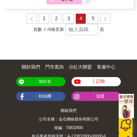
夫妻、是父母，也是拍檔。他們以時間和耐心
灌溉，讓愛、兒女和店舖茁壯成長。 & 七對共
同經營生意數十載的夫妻，分享他們相識、相
愛的經過，以及創業、守業路上的甘苦。
1
2
3
4
5
頁數
4
/5
移至第
頁
關於我們
門市查詢
分紅大聯盟
客服中心
加好友
訂閱
粉絲團
追蹤
聯絡我們
公司名稱：金石網絡股份有限公司
統編 : 70832800
食品業者登錄字號：A-170832800-00000-6