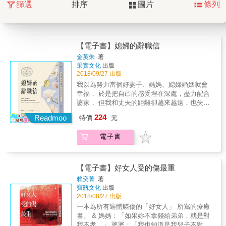
篩選
排序
圖片
條列
【電子書】媳婦的辭職信
金英朱
著
采實文化
出版
2018/09/27 出版
我以為努力當個好妻子、媽媽、媳婦婚姻就會
幸福， 於是把自己的感受埋在深處，盡力配合
婆家， 但我和丈夫的距離卻越來越遠，也失去
了孩子的尊重和快樂。 反正没什麼好失去的
224
Readmoo
特價
元
了，我鼓起勇氣對公婆交出了媳婦辭職信， 想
不到，奇蹟開始一一出現&hellip;&hellip; ★一
電子書
個平凡女人的真實故事，引發韓國社會爆炸性
的討論。 ★「只讀了前二章，就哭到不能自
已。」讀者坦言。 「在職場上不管工作再久都
可以辭職，為什麼媳婦這個角色不想當的時
【電子書】好女人受的傷最重
候，卻不能那樣做呢？難道不想當媳婦，只有
賴奕菁
著
離婚或死亡這兩種方法嗎？我不想通過這兩種
寶瓶文化
出版
方式結束媳婦的角色。我只是想脫下『媳婦』
2018/08/27 出版
這件外衣。」 作者金英朱是大家族的長媳，也
一本為所有遍體鱗傷的「好女人」 所寫的療癒
是兩個小孩的媽媽。她和丈夫婚前十分相愛，
書。 & 媽媽：「如果妳不拿錢給弟弟，就是對
以為和自己愛的人結婚，就能開始過幸福的人
我不孝。」 婆婆：「我也知道是我兒子不對，