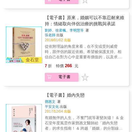
女兒即使脫離母體，卻往往有條無形的「心理
任。 在私底下，一群憤怒的老婆們，對著一本
職，也不是一個永遠資深的前輩在照顧經驗不
但&hellip;&hellip; 「我身上像是多長一顆心，
臍帶」，連結母親與女兒，讓彼此成為聯繫很
神奇的使用說明書發洩著對老公情緒的不滿
足的菜鳥，反而更像是兩個半大不小的孩子在
隨時準備照顧媽媽。」──憂鬱型的母親 「大家
深，但又糾葛不已的生命共同體。 黃惠萱心理
&hellip;&hellip; & 一.保證說明：本產品設計高
學習相互扶持。 ／關於幸福，她說： 在人的內
都欺負媽媽，只有我為媽媽抱不平
師在這本談論母女關係的書裡，探討20種讓女
雅、實用，在正確使用及保養下能發揮其優越
【電子書】原來，婚姻可以不靠忍耐來維
心深處，不管經過美化的自己再怎麼令人嚮
&hellip;&hellip;」──懦弱型的母親 「媽媽，我
兒煎熬、痛苦的母親類型。與一般談論此類型
性能，如由於製造上之原因所發生故障，請退
持：情緒取向伴侶治療的挑戰與承諾
往，還是會渴望這個真實的、不完美的自己能
過得好，是不是會傷害到妳？」──嫉妒型的母
的書不同，除了女兒的困境，黃心理師更細膩
回婆家保養維修，此保證只限於正常使用下有
夠被接納，感覺到自己確實被對方接納的時
親 「媽媽說她都是為了我好，可是我一吃東西
劉婷、徐君楓、李明慧等
著
分析母親在成長環境中所受的種種貧乏與創
效，一切人為損壞或不當使用不在保證範圍
刻，會突然領悟到那就是婚姻的幸福，不管是
張老師
出版
就狂吐。」──控制型的母親 「我在每個愛我的
傷。母親不是不愛女兒，但她可能是沒有能
內。 產品保證卡，須由法院與經銷商填寫購買
短暫或恆常。
2018/01/02 出版
人身上，尋找媽媽的味道&hellip;&hellip;」──
力；母親也不是不回應女兒，但她可能身上滿
日期與蓋章之後，始得生效。 產品自購買七天
缺席型的母親 「最應該保護我的人，卻看著我
從依附理論的角度來看，在不安或受到威脅
是傷&hellip;&hellip; 而當女兒覺察母親所帶來
內發現產品瑕疵，請至原購買門市進行新品退
被爸爸性侵&hellip;&hellip;」──旁觀型的母親
時，跟伴侶的親近依賴、希望被保護支持、相
的桎梏與傷害，除了理解母親當年的困境，並
貨，經婆家檢測後確定故障方可退貨，若為人
「小時候我字寫不好，媽媽就說我是雜種、蠢
信自己在對方心中是重要有價值的，以及求助
在相處上，立下情緒界限外，女兒也需先放下
為因素則不在此保固條款中。 憑保證卡自購買
金石堂
豬。她用棍子打我的手，甚至用針刺我的
時不會被拒絕和遺棄，都是人類與生俱來的本
罪惡感，例如「媽媽養我很辛苦，我不是應該
日起一年內免費服務，服務時請出示有效保證
266
7
折
特價
元
手。」──殘忍型的母親&hellip;&hellip; 20個真
能。 當伴侶未能及時回應、滿足對方的依附期
多體諒她？」「媽媽是因為愛我才這麼做，我
卡(影本無效)，如需服務，請將維修品送回婆家
實案例，每一篇都令人唏噓，甚至噙滿淚水。
待，長此以往，累積的不滿、失望甚至怨懟，
怎麼可以生她的氣呢？」等，而更重要的是，
或原購經銷商。 二.在下列狀況下, 雖在有效保
電子書
女兒即使脫離母體，卻往往有條無形的「心理
會讓兩人卡在惡性循環中無法跳脫，此時僅只
慢慢找尋自我，讓「自我的碎片」回家，讓困
證期內將不提供產品保固服務： 1因天災、地
臍帶」，連結母親與女兒，讓彼此成為聯繫很
改變對方或自己的想法和行為，已無法解決兩
在痛苦裡的「每一個妳」都能被擁抱
震，鼠害，雷擊等因素所造成之損壞。 2使用
深，但又糾葛不已的生命共同體。 黃惠萱心理
人關係中的問題根源。 情緒取向伴侶治療的精
&hellip;&hellip; 38種暖方式，把母女關係愛回
不當，自行改裝拆修，不按規定使用而損壞。
師在這本談論母女關係的書裡，探討20種讓女
髓在於，協助處於關係中痛苦的伴侶重新整理
【電子書】婚內失戀
來： 一、拒絕逼迫，拿回屬於妳的主動權 二、
3外觀消耗材 (如皮膚、皺紋、頭髮、身材
兒煎熬、痛苦的母親類型。與一般談論此類型
情緒反應，打破負向情緒造成的惡性循環，幫
不論好壞或輸贏，勇敢走自己的路 三、練習放
&hellip;)。&&&&&&&&&&& 4因其他產品(設備)
鄧惠文
著
的書不同，除了女兒的困境，黃心理師更細膩
助伴侶們找到新的、建設性的互動方式，重塑
下「比較」，接受「本質」 四、做妳自己故事
平安文化
出版
所引起之故障(小孩、鄰居、朋友、親戚、同事
分析母親在成長環境中所受的種種貧乏與創
新的「情緒經驗」，以滿足雙方的依附需求，
2017/12/04 出版
中的主角 五、接納所有被自己遺忘的妳 六、從
&hellip;)。 5使用非產品規格所支援之耗材，導
傷。母親不是不愛女兒，但她可能是沒有能
重啟親密情感連結的可能。
競爭中找到屬於「自己」的角度 七、練習區
致產品損毀故障(賓*、B*W、保*捷、法*利
有婚無伴的人生， 不奮鬥就等著變灰燼！ & 金
力；母親也不是不回應女兒，但她可能身上滿
分，並經營屬於「自己」的人際關係 八、練習
&hellip;)。
石堂年度風雲作家鄧惠文醫師給「婚內失戀
是傷&hellip;&hellip; 而當女兒覺察母親所帶來
在關係中說「不」 九、給予適當的信任，讓對
者」的求生指南！ & 跨越「婚姻」的分類線，
的桎梏與傷害，除了理解母親當年的困境，並