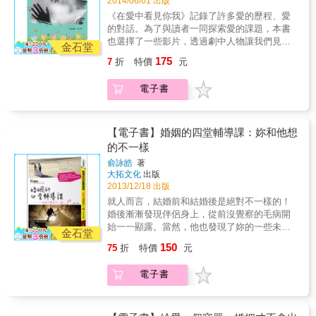
2014/06/01 出版
姻大同小異。不光彩迷人，需要下很多苦工與
一點夫妻之情也在爭奪中消失了。 & && 夫妻
努力，有時候，妳覺得直接放一把火燒光殆
《在愛中看見你我》記錄了許多愛的歷程、愛
再怎麼相愛，還是得有自己的空間與時間，兩
盡，砍掉重練更容易，但卻始終想起，妳有多
的對話。為了與讀者一同探索愛的課題，本書
個人整天膩在一起，大眼瞪小眼，缺乏新鮮
愛這棟房子或老公，於是不計一切投入，熬過
也選擇了一些影片，透過劇中人物讓我們見識
金石堂
感，日子久了，很多歧見未溝通，問題未處
這一切。回首難關，妳再也不記得辛苦和淚
到上帝創造的每個人的獨特性，及每個人對愛
理，就有可能相看兩厭。感情淡了，閨房亦無
175
7
折
特價
元
水，只會心滿意足知道，自己一手打造出來的
的渴求與表現的不同。 作者本身以心理學的根
樂趣，有錢的丈夫很容易在外交女友養情婦，
美好。 & ★大多數的人身材都回不去了，再也
基解讀人格九型，並且由此探索不同性情的人
而妻子下班之後空閨寂寞，不是當貴婦亂花
電子書
回不到走紅毯那天。年齡、遲緩的新陳代謝跟
對愛的需求與互動，因此副標題為人格九型與
錢，就是交男友，誰也不肯原諒誰，互相指
培根都不是我們的好朋友。可是說來奇怪，這
親密關係。為避免太過於理論，書中嘗試用電
控，怨上加仇，使得離婚更加複雜化。 & ◆夫
也是婚姻的美妙之處。一路走來，望著那娶妳
影劇情加以解說，使所要闡述的概念更具體
妻合夥人應好好掌握機緣，享受婚姻與工作 &
的俊俏年輕男人冒出灰髮，原本找不到皺紋的
化，也使得讀者更容易了解。《在愛中看見你
【電子書】婚姻的四堂輔導課：妳和他想
&& 年輕夫妻想要自行創業或承擔家族企業本是
臉上逐漸出現細紋，牽著他不再年輕緊實的
我》是一本簡單實用的書，當你透過它了解了
的不一樣
好事，既是一家人當然要同心投入，感情融洽
手，就是婚姻的一部分。但妳內心知道，天塌
九型人格，不但能透澈地讀懂他人，還能幫助
才能合作無間，前面幾年都沒問題，但後來就
俞詠皓
著
下來妳都不會拿這雙手或這張臉龐跟別人交
自我進行蛻變和成長，從而在戀愛婚姻、人際
跟任何婚姻變調的夫妻一樣，衝突迭起，誤會
大拓文化
出版
換。 & ★當我望入他的雙眼，我看不見完美，
關係和社會生活等方面更好地發揮性格優勢、
2013/12/18 出版
叢生，怨恨累積。因此常說夫妻共同經營事業
也看不見人們渴望的好萊塢式愛情，我只看見
成就美好未來。
婚姻容易變質，但夫妻各有職業生涯的婚姻也
就人而言，結婚前和結婚後是絕對不一樣的！
一個願意為我而戰的人，即使我這麼不完美，
有慘烈分手的，只能說不論何種背景的婚姻，
婚後漸漸發現伴侶身上，從前沒覺察的毛病開
他也願意保護我、愛著我。我看到的是一個
事在人為，且事在兩人為，雙方的心要永遠在
始一一顯露。當然，他也發現了妳的一些未知
家。他在的地方，就是我的家。
金石堂
彼此身上，心貼心才能走遠路。 & && 夫妻雙
缺點，所有的這一切都出乎妳的意料之外；而
150
75
折
特價
元
方無論再忙，還是得撥出時間交流愛情，這裡
看起來，碰到這種狀況，也是他始料未及的
說的交流並不是光談情說愛，而是表達情緒、
&hellip;&hellip;婚姻是道浪漫的算術題，在這
電子書
溝通想法，最重要的是下了班在家裡要扮演情
裡，只有「1+1=1」的婚姻，而沒有「1+1=2」
人的角色。所謂「愛情、親情、恩情、友情及
的算術。婚姻不是戰場，夫妻也不是對手，把
夥伴情，每一種情都是合夥夫妻的基石，缺一
偽裝的強硬收斂起來，把斤斤計較拋到雲霄之
不可，但愛情先垮掉後，其他的情也會逐漸褪
外，把家庭當做一座巍峨的高山，夫妻雙方是