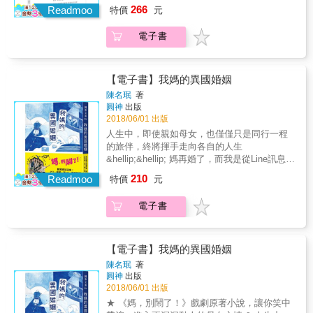
探頭一放，就看到一張小小的臉。 本書特色 ★
台灣好媳婦的扛棒，好像沒那麼好扛，但其實
266
的愛的光采，全身名牌也沒有什麼意義，走過
Readmoo
特價
元
這是一本女人必讀的書 誰說結婚就是「修成正
也不難！擁有人人稱羨的「醫師娘」頭銜，佩
十年婚姻，她說，女孩們可能想要愛馬仕，但
果」？誰說生子就是「完整生命」？在偏見和
甄要向所有因為老公常出差而必須長期獨守空
太太們要的絕對是先生，還有幸福的婚姻、甜
電子書
陳舊觀念的框限之下，女人從未真正擁有自己
閨的太太們致意，並給所有對婚姻帶著憧憬的
蜜的愛情，因為，那是無價的。 守住幸福的十
的身體。本書借女人及女孩們不曾說出口的故
女孩們一個習題──婚姻的維護之道並不難，只
件事── 獻給所有想要愛、卻不知道怎麼維持兩
事，進行深刻思索及犀利論述，為所有女性提
要妳願意；重要的是，請常常想起被愛的感
性關係的男男女女，當愛人成為家人，兩個人
供鬆綁自我的可能。 ★也是一本男人愛看的書
覺，然後，練習一起相愛。 讓彼此變成更好的
【電子書】我媽的異國婚姻
變成兩家人，外面的人永遠都只看到表面的美
如果你身為好男人，深愛身邊的女人和女孩，
人── 婚姻一定卡住的地方，就像黑羊和白羊，
陳名珉
著
好，只有妳自己知道，守住幸福有多不容易，
願意主動瞭解和紓解她們所面臨的難題，這本
如果互不相讓，誰都過不去！愛情需要智慧，
圓神
出版
當愛有了智慧，才能一起牽手到老。
書會列入你的心愛書單。 ★揭示台灣白色巨塔
吵架需要技巧，最重要的是，在一起之後，有
2018/06/01 出版
的性別生態 作者以一位女醫師的角度，從醫師
沒有互相讓彼此變成更好的人？妳可以保有自
人生中，即使親如母女，也僅僅只是同行一程
養成之路和職場第一手觀察切入，省思社會大
己，但請不要忘記當初決定和他走入家庭的那
的旅伴，終將揮手走向各自的人生
眾對性別的刻板印象，道盡台灣醫界不可說的
份初心和初衷。 Husband or Hermes？── 全
&hellip;&hellip; 媽再婚了，而我是從Line訊息上
祕密。
身穿著愛馬仕的醫生娘如果臉上沒有先生給妳
得知這個消息的&hellip;&hellip; 她就是一匹脫
210
的愛的光采，全身名牌也沒有什麼意義，走過
Readmoo
特價
元
韁野馬，但韁繩那一頭總拴著人。 過去是老爸
十年婚姻，她說，女孩們可能想要愛馬仕，但
扯著她避免失控亂跑，父親過世後，我成了我
太太們要的絕對是先生，還有幸福的婚姻、甜
電子書
媽的媽。 在無數爭吵和暴跳如雷中，我終於慢
蜜的愛情，因為，那是無價的。 守住幸福的十
慢學會退讓、試著理解她的寂寞與渴望，最後
件事── 獻給所有想要愛、卻不知道怎麼維持兩
放她自由。 & 我媽的精神瘋狂，跟我的任性行
性關係的男男女女，當愛人成為家人，兩個人
動其實有很大關係，我們都是不按社會期待和
【電子書】我媽的異國婚姻
變成兩家人，外面的人永遠都只看到表面的美
價值觀前進的傢伙。我用一種走得很慢的方式
陳名珉
著
好，只有妳自己知道，守住幸福有多不容易，
前進，她罵我笨蛋的同時，也說：「現在放
圓神
出版
當愛有了智慧，才能一起牽手到老。
棄，妳就毫無價值了。」母親和女兒是不是都
2018/06/01 出版
是這樣呢？愛恨交織、互相牽扯。 & 父親的驟
★ 《媽，別鬧了！》戲劇原著小說，讓你笑中
然離世，讓全家陷入巨大的傷痛中。她和妹妹