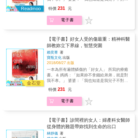
生。婚後英朱與公婆同住，公婆雖好，但同住
但妳忍一忍就過去了啊！」 先生：「之前爸媽
231
的沉重壓力，讓她不敢表達心中的想法，經常
Readmoo
特價
元
的賭債，都是妳幫忙還的。這一次，妳不會見
得勉強自己去配合公婆的生活。時間久了，她
死不救吧？」 面對家人，妳總是難以拒絕， 於
只得把自己的感受埋在心底最深處，以為只要
電子書
是，妳一再的妥協、忍讓與犧牲， 雖然妳早已
自己配合，公婆開心、老公開心，她就能越來
心力交瘁&hellip;&hellip; 妳懷疑，這真的是愛
越幸福？但是，婚後的日子，她與先生的距離
嗎？ 我們都想成為他人口中的好媳婦、好女
卻越來越遠，有了孩子之後，和公婆之間也因
兒、好太太， 但妥協、忍讓與犧牲，無法讓妳
【電子書】好女人受的傷最重：精神科醫
為孩子的教養問題，心裡累積著許多委曲。 原
被愛。 請放下好媳婦、好女兒、好太太的迷思
師教妳立下界線，智慧突圍
本以為婚姻會是幸福的，但她卻越來越不快
與包袱。 &好女人不會被愛，只會被控制、支
樂，所愛的丈夫也似乎變成了陌生人，該是幸
賴奕菁
著
配與索討無度。 我們應該從「好女人」的桎梏
寶瓶文化
出版
福的婚姻卻往不幸的地方加速前去。 她不希望
與牢籠裡走出來。 ‧丈夫的外遇對象是她的親
2018/08/27 出版
女兒看著她的背影長大，過著與她相同的人
姊。娘家和夫家都勸她吞忍，跟她說「原諒別
生。於是在中秋節前夕，她決心對公婆提出辭
一本為所有遍體鱗傷的「好女人」 所寫的療癒
人，就是放過自己」。 ‧她不斷償還公婆欠下的
職，不再當媳婦了！ 對公婆提出辭職後，原以
書。 & 媽媽：「如果妳不拿錢給弟弟，就是對
千萬賭債，最後卻連兒子的留學費都付不出
為公婆會大怒，想不到他們平靜的接受了，相
我不孝。」 婆婆：「我也知道是我兒子不對，
來。 ‧因為怕媽媽崩潰，她聽躁鬱症媽媽的話，
金石堂
反的，大力反對的竟是自己的母親？於是，她
但妳忍一忍就過去了啊！」 先生：「之前爸媽
扛下了800萬房貸，卻落到抱著孩子徹夜痛哭
231
特價
元
開始思考自己的問題和婚姻的困境。 這不是一
的賭債，都是妳幫忙還的。這一次，妳不會見
&hellip;&hellip; 在台灣傳統的家庭教育與文化
本咒罵公婆的媳婦日記，金英朱說她的公婆人
死不救吧？」 面對家人，妳總是難以拒絕， 於
中，女性往往被隱性、幽微地要求，要乖巧、
電子書
很好，但她依舊覺得痛苦。更別說是嫁入家庭
是，妳一再的妥協、忍讓與犧牲， 雖然妳早已
聽話、順從，甚至妥協、忍讓、犧牲。於是，
更加傳統的女性，會有多麼辛苦。而讓人痛苦
心力交瘁&hellip;&hellip; 妳懷疑，這真的是愛
哪怕女性已經萬般委屈求全了，但糾葛在女性
的傳統包袱大多是從小到大束縛住女性的觀
嗎？ 我們都想成為他人口中的好媳婦、好女
心中的仍然是：是不是自己只要再退讓一些、
念，有時我們並不輕易發現，但卻已不合時
兒、好太太， 但妥協、忍讓與犧牲，無法讓妳
【電子書】診間裡的女人：婦產科女醫師
是不是自己只要再犧牲一些，這些爭執與紛爭
宜，更可怕的是它已傷害到婚姻。 為什麼相愛
被愛。 請放下好媳婦、好女兒、好太太的迷思
從身體的難題帶妳找到生命的出口
就不會發生了？ 看診多年，傾聽無數女性患者
的兩個人，結婚後卻不再相愛？ 為什麼婚後努
與包袱。 &好女人不會被愛，只會被控制、支
心事，但也更曾被傳統好女人的束縛，綑綁到
林靜儀
著
力扮演好媳婦、好太太、好媽媽，卻感受不到
配與索討無度。 我們應該從「好女人」的桎梏
想輕生的賴奕菁精神科醫師，她想對這些女性