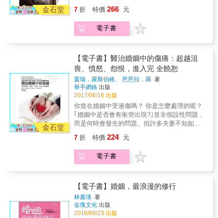
原來所謂的浪漫，是從腳踏實地的持家裡開出
孩子面前說的話。成為夥伴父母，比成為監護
孩子長大離巢後，從兩個人開始的家庭生活，
【男人篇】 &bull;如果男人沒辦法扮演捍衛家
266
花朵來的；而婚姻，也跟人生裡所有的目標一
金石堂
人更為重要。 人的一生中，傷痛不可避免地發
7
折
特價
元
又走回只有兩個人的世界，蔡穎卿說：「從兩
庭價值的角色，就不要讓妻子住在家跟另一個
樣，要努力、要照顧、要發展。 但願所有人生
生。在愛情關係裡，不要成為在愛情關係中消
個人開始，再回到兩個人的生活，如果以線條
女人爭奪所愛的男人。 &bull;她是獨立個體，
結伴而行的人，都同享這樣的幸福與快樂！
失的人。 緣生緣滅，再怎樣熱烈浪漫盟誓一生
電子書
相連，畫起來就是一個圓；&hellip;&hellip;這是
不是你的財產，「嫁」進你家就是你家的人，
的愛，都會有消褪的那一天。對於那樣的悲
朝向完整的一段過程；它有時辛苦，有時甜
這種觀念是清光緒年間的想法。 &bull;不要輕
傷，只有去「經驗」，別無其它。拿掉評價、
蜜，但所有的心意與努力，都可以用來填滿這
易地外遇與離婚，當要丟棄這段感情之前，請
批判，放下分析與詮釋，就只是單純地領受、
個圈，用來踏實這個圓。」 透過這本書裡的
回想當時怎麼把人家騙到手的。 &bull;請記得
【電子書】醫治婚姻中的傷痛：超越沮
進入、與體驗。在那最深的哀傷裡，痛苦將會
情、住、行、衣、知到20道簡易食譜，蔡穎卿
她曾經是你的最愛。大部分的女人，你給他一
喪、憤怒、怨恨，進入完 全饒恕
逐漸地轉化成喜悅與寧靜。「擁抱自己」才是
帶領我們看見平凡人的婚姻生活日常，她說：
分，她會還你十分。 &bull;沒有無法離的婚，
蓋瑞．羅斯伯格、 芭芭拉．羅
著
治癒傷痛的最佳良方。 本書特色 ※心理諮商師
「結婚很好，因為它使我擁有：最知心的朋
只有付不起的代價。 本書特色 & 1.律師帶你穿
舉手網絡
出版
以自身的經驗，探討如何從「愛」的關係裡，
友，最好的工作伙伴與合法的情人。」學習溫
越古代，從歷史看現今兩性與婚姻。 2.從兩性
2017/06/16 出版
更了解自己。 ※閱讀這本書，就像經歷了一段
和、合作、信任、同甘共苦與彼此尊重的功
感情、婚姻、離婚等不同人生階段，點出實際
你曾在婚姻中受過傷嗎？ 你是怎麼處理的呢？
愛的旅途，旅途中會遇見的，在書中一一呈
課，透過深度的交流與溝通，我們因此懂得──
會面對的種種狀況。 3.提供最具代表性的呂大
｢婚姻中是否會有衝突出現?｣並非假設性問題，
現。 ※每篇都有些經典的心理、哲學小語，帶
原來所謂的浪漫，是從腳踏實地的持家裡開出
嬸十點提醒整理文，好記又受用無窮。
而是何時會發生的問題。但許多夫妻不知如何
領我們思考，何謂「愛」。 ※不同章節，有些
花朵來的；而婚姻，也跟人生裡所有的目標一
金石堂
以健康的方式解決衝突，因此在婚姻關係中鬱
小測驗以及小練習，如何判斷他會是劈腿的
樣，要努力、要照顧、要發展。 但願所有人生
224
7
折
特價
元
積了諸多未處理的傷害、憤怒與怨恨。 你可以
人，如何調整情緒，如何從無名指看出個性。
結伴而行的人，都同享這樣的幸福與快樂！
治癒婚姻中的傷痛！ 學習以饒恕的愛關閉衝突
電子書
未解的惡性循環。婚姻專家羅斯伯格伉儷援引
聖經智慧，提供循序漸進的方法，引導你從衝
突走向饒恕。本書的故事、圖表與自我測驗會
幫助你與配偶： ~ 了解彼此對傷害有何反應 ~
【電子書】婚姻，最浪漫的修行
認清未解決的傷害會導致憤怒與疏離 ~ 了解彼
林蕙瑛
著
此解決衝突的不同風格 ~ 面對傷害，並走向饒
金塊文化
出版
恕與治癒 ~ 關閉衝突的惡性循環 ~ 重建對彼此
2016/09/23 出版