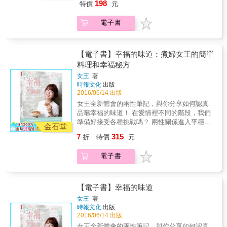
我們都是帶著各自家庭的影子，來到自己的婚
198
特價
元
作，由黃之盈心理師所設計的暖心「依戀卡」
我半夜爬上床求愛，她不是拒絕就是草草了
姻裡： 父母婚姻關係裡的遺憾，我們會想從自
與「願意卡」。 我們進入婚姻時，是最容易喚
事。最近岳母北上探望外孫，順便幫忙照顧一
己的婚姻裡獲得； 父母婚姻關係裡的冷漠、爭
電子書
起我們在父母婚姻關係裡面傷痛的時候。 這樣
段時間，我獨守空房輾轉難眠，向太太抱怨，
吵，我們會防堵出現在自己的婚姻裡； 父母婚
的傷痛，除了引爆婚姻地雷，還會延伸到對孩
她竟然鼓勵我自慰。某晚我拜託岳母看家，藉
姻關係裡的不幸福，我們會特別想在自己的婚
子的教養。 為什麼我們那麼相愛，卻爭吵不
口朋友婚禮帶太太前往，喜筵沒吃完就溜到摩
姻裡幸福。 可是，往往適得其反。 覺察、療癒
斷？ 是個性不合？還是價值觀的差異？ 原來，
【電子書】幸福的味道：煮婦女王的簡單
鐵。她沒拒絕，我因此全身舒暢，有偷情的感
與練習，從這一刻開始： 因為在父母婚姻關係
我們都內化父母的相處模式，複製了父母的婚
覺，事後她卻說以後不要再到摩鐵，太浪費
料理和幸福秘方
裡受傷的大人，他們拒絕回想過去，因為那將
姻。 ‧我不喜歡母親對父親暴怒，但當我與先生
了。岳母離開後，我們的性生活並未改善，甚
會碰觸到自己的「無能感」。他們認為，一旦
女王
著
爭吵時，我卻和母親一樣暴怒。 ‧她挑選一位與
至降為每月一次。我才三十來歲，是活生生的
接觸自己「幼小又無能的狀態」，一定會再度
時報文化
出版
懦弱父親截然不同的男人結婚，卻還是無法幸
男人啊！男女相愛，兩情繾綣，渴望身體接
被拋棄一次，或再受傷、心痛一次。 但若希望
2016/06/14 出版
福。 ‧父母婚姻不順，婚後的她，把全家照顧得
觸。開始有性關係時，因期待、興奮、衝動、
在婚姻裡，不再爭執不休，將原來彼此的愛意
女王全新體會的兩性筆記，與你分享如何認真
無微不至，先生卻外遇。 ‧她想擺脫母親的歇斯
新奇與刺激，通常都是激盪、歡愉與盡興，就
一點一滴侵蝕，那麼，覺察自己與父母婚姻的
品嚐幸福的味道！ 在愛情裡不同的階段，我們
底里，但當她處罰孩子時，內心浮現罪惡感交
算有小小不滿意、小問題，也不會說出口或不
關係，釐清哪些特質與習慣是父母給你，你想
準備好接受各種挑戰嗎？ 兩性關係進入平穩階
織的「你看，你真糟糕，你和你媽一個樣。」
金石堂
好意思說。等到感情穩定，交往時日增加，性
捨棄，而哪些特質是你需要，但當年父母無力
段，是否就是進入了「愛情的墳墓」？ 如何在
我們都是帶著各自家庭的影子，來到自己的婚
315
愛已成默契，光做不談，有淪為例行公事的潛
7
折
特價
元
給予，成為你的遺憾，再搭配上療癒與練習，
一段關係裡，維持和諧的頻率，仍能怡然地做
姻裡： 父母婚姻關係裡的遺憾，我們會想從自
藏危機。好在結婚是大事，雙方總會忙亂好一
你就能找回幸福。 演講、團體暨工作坊等超過
自己？ 藉著這本書，女王訴說她的觀點，陪你
己的婚姻裡獲得； 父母婚姻關係裡的冷漠、爭
段時間，尤其蜜月期間，性生活進入另一波高
電子書
上百場的黃之盈諮商心理師，細膩剖析35種婚
一起體會幸福的各種滋味。 & 婚後的女王，改
吵，我們會防堵出現在自己的婚姻裡； 父母婚
潮，直到小孩陸續出生。「性」是婚姻中的慢
姻伴侶，從「掌控型」、「受害者型」到「無
變很多，變得更柔軟、更溫暖、更自信，除了
姻關係裡的不幸福，我們會特別想在自己的婚
性衝突，在婚姻生活各周期中以不同的問題出
法不成功型」等，她以專業及同理一一給予建
愛自己，更懂得愛別人。 為了讓另一半感受到
姻裡幸福。 可是，往往適得其反。 覺察、療癒
現。前述兩案例皆為性生活不和諧，一方很想
議。我們無法選擇自己的父母，更無法改變父
「家」的味道，婚前從不進廚房的她，婚後開
【電子書】幸福的味道
與練習，從這一刻開始： 因為在父母婚姻關係
要，另一方卻沒興趣。表面上婚姻繼續運作，
母的婚姻關係，但我們每個人都有能力，讓自
始自己下廚，跟媽媽學、跟婆婆學、跟老師
裡受傷的大人，他們拒絕回想過去，因為那將
女王
著
衝突卻已不知不覺地潛入關係中。性愛也需要
己不重蹈覆轍，擁抱幸福。 本書特色 ◎書市極
學，愈做愈有心得，並意外的發現原來料理這
時報文化
出版
會碰觸到自己的「無能感」。他們認為，一旦
天時地利人和性問題的成因通常包括：1.生物
少有此類型的書，但有許多人卻深為此所苦。
麼迷人。 & 每一道菜從無到有，女王發現所有
2016/06/14 出版
接觸自己「幼小又無能的狀態」，一定會再度
性；2.心理性；3.社會心理性。這兩對夫妻都很
◎當我們結婚時，如果只問：「你願意包容
事情的過程，原來都如同感情一般，需要備
被拋棄一次，或再受傷、心痛一次。 但若希望
女王全新體會的兩性筆記，與你分享如何認真