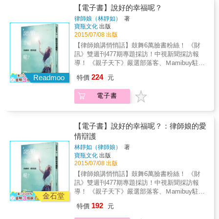
相愛，依舊是法律上的陌生人，在《說好一起
題，光靠提出訴求一方的努力是不夠的，必須
些人來說，幸福如夢幻泡影，一觸即破。當摯
【電子書】說好的幸福呢？
老》裡，瞿欣怡不僅首度公開陪伴罹癌女友的
夫妻雙方對問題有共識，心甘情願、同心處
愛的另一半罹患了癌症，無論多麼相愛，她們
律師娘（林靜如）
著
心路歷程，更於書末附上同志朋友必讀的醫療
理，才有可能改善。以下幾個原則既能預防，
兩個，依然是法律上的陌生人。 愛得這麼深，
寶瓶文化
出版
與法律須知，非常實用。 ☆阿述（小貓女
也能修補，但一定要身體力行。1.性溝通：對
承諾再多，卻連基本的保障都無法給彼此，
2015/07/08 出版
友）、傅月庵（「掃葉工房」主持人）◎ 深情
性的觀念、期待、需求及感受，若只放在心
這，也是無數同志的恐慌與困境。於是，從得
【律師娘講悄悄話】鼓舞6萬臉書粉絲！ 《財
撰序。
中，就變成各懷鬼胎，易產生嫌隙或誤會，需
知阿述罹癌的那天起，小貓開始了她的「陪伴
訊》雙週刊477期專題採訪！中視新聞採訪報
要找時機、找空間談性說愛。因此，性表達是
日記」&hellip;&hellip; 以「小貓」名號闖蕩江
導！ 《親子天下》嚴選部落客、Ｍamibuy駐站
性溝通的要素，能夠促進親密、提高情慾。2.
湖的瞿欣怡，不僅是記者、作家，也是婦運與
作家、媽媽經專欄作家！ 東森新聞、Yahoo!奇
提供適當的環境：包括物理環境與心理環境。
224
同運工作者。《說好一起老》以私密的日記
Readmoo
特價
元
摩新聞等媒體熱烈分享，好文轉載！ 溫柔傾聽
做愛往往要在無人打擾、無後顧之憂的自在空
體，記述她陪伴女友走過死亡幽谷的心路歷
愛情最私密， 犀利透視法理之外，婚姻的暗
間內，心思放空、心情放鬆，專注於彼此身
程，笑鬧中隱含淚光。這本書，記錄的是最真
電子書
角。 ◎婆媳、小三、爭產、搶子、家暴等人性
心，才能夠收歡愉快感之效。3.新奇與冒險：
實的同志日常；裡面的甜蜜與酸楚，也是你我
試煉故事！ ◎特別收錄【法律悄悄話】， 26個
夫妻每天相處同眠，家庭瑣事又多，夜晚只剩
熟悉的，愛的日常。 ☆在台灣，同志無論如何
實用法律小常識！ 縱然已愛到遍體鱗傷， 也要
下一點點時間可以親熱做愛，當太累或是太晚
相愛，依舊是法律上的陌生人，在《說好一起
在最後的戰場上，站得理直氣壯。 小心，大老
【電子書】說好的幸福呢？：律師娘的愛
時，易流於草草行事或例行公事。性生活有可
老》裡，瞿欣怡不僅首度公開陪伴罹癌女友的
婆的逆襲！ 從小三扶正，她原以為可以高枕無
能跟婚姻生活一樣長久，既然不能換人，就只
情辯護
心路歷程，更於書末附上同志朋友必讀的醫療
憂了，沒想到正宮的位子還沒坐熱呢，男人的
能換花招講情調，動作與姿勢並非只能一成不
與法律須知，非常實用。 ☆阿述（小貓女
林靜如（律師娘）
著
前妻突然告她妨害家庭！可是，為何被告的只
變，場地也並非要固定在床上，家裡任何角
寶瓶文化
出版
友）、傅月庵（「掃葉工房」主持人）◎ 深情
有她？搞外遇，「他」不是也有份嗎？ 你也可
落，穿衣或裸體都可以，端視夫妻的創意，最
2015/07/08 出版
撰序。
以，像她一樣勇敢。 她不敢相信，辛苦付出多
重要的還是需要兩人的通力合作。
【律師娘講悄悄話】鼓舞6萬臉書粉絲！ 《財
年，換來的竟是婆婆和丈夫的無情對待，不但
訊》雙週刊477期專題採訪！中視新聞採訪報
把她趕出門，甚至連孩子都不讓她看！這段婚
導！ 《親子天下》嚴選部落客、Ｍamibuy駐站
姻她是心寒了，但孩子的監護權，她絕不放棄
金石堂
作家、媽媽經專欄作家！ 東森新聞、Yahoo!奇
&hellip;&hellip; 未完成的婚禮，不只心碎
192
特價
元
摩新聞等媒體熱烈分享，好文轉載！ 溫柔傾聽
&hellip;&hellip; 他真心喜歡她，所以當女人以
愛情最私密， 犀利透視法理之外，婚姻的暗