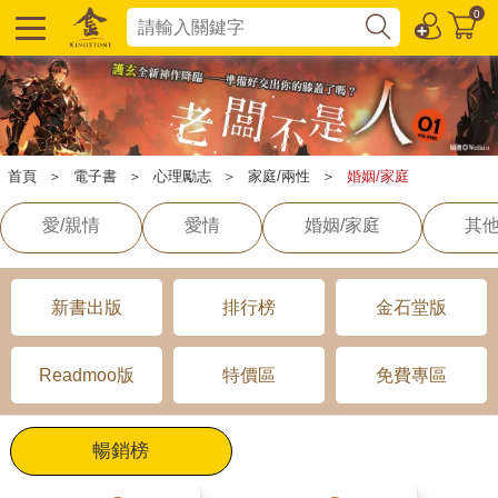
0
首頁
＞
電子書
＞
心理勵志
＞
家庭/兩性
＞
婚姻/家庭
愛/親情
愛情
婚姻/家庭
其他
新書出版
排行榜
金石堂版
Readmoo版
特價區
免費專區
暢銷榜