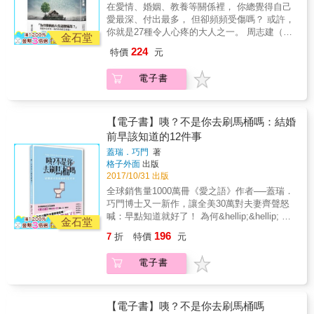
吞沒。
在愛情、婚姻、教養等關係裡， 你總覺得自己
子&rarr;成為「在別人拒絕前，先拒絕別人」的
美的自己」接回來 二十六、山不轉，路轉。跌
愛最深、付出最多， 但卻頻頻受傷嗎？ 或許，
大人。 ‧總以爸爸意見為意見的孩子&rarr;成為
倒是告訴妳，要用別的方法來成功 二十七、路
你就是27種令人心疼的大人之一。 周志建（心
「逃避情感」的大人。 &hellip;&hellip;等27種
很長，但一定要走。請遠離受虐關係 二十八、
金石堂
理博士、資深諮商師、故事療癒作家）；程威
令人心疼的大人。 「為什麼我的人生這麼痛
如實地接納生命中的遺憾 二十九、勇於選擇好
224
特價
元
銓（心理學作家）；楊聰財（楊聰才身心診所
苦？」 問題不在你，而在你的原生家庭。 & 若
關係 三十、愈想緊抓，愈該放手 三十一、探索
院長）有感推薦！（依姓氏筆劃順序排列） &
在原生家庭中，父母給你的愛是匱乏的、不足
並照顧想壓抑下去的感受 三十二、學習「恰如
電子書
27種暖心疼惜，愛回你自己。 & ‧當母親守著空
的、殘缺的、冰冷的，那麼，你終其一生，都
其分」地照顧自己 三十三、直視痛苦，接受如
殼婚姻&rarr;孩子成為「拯救者型」的大人。 ‧
會在他人身上不斷尋覓那一份愛，但卻會一再
其所是 三十四、學著視自己若珍寶 三十五、建
當孩子從小照顧母親&rarr;孩子成為「和媽媽結
失落&hellip;&hellip; 因為那一份愛，不是伴
立人我界線 三十六、享受互動的樂趣 三十七、
婚」的大人。 ‧當孩子成為父母的傳聲筒&rarr;
【電子書】咦？不是你去刷馬桶嗎：結婚
侶、朋友、同事可以給，那一份愛，需要你自
找到妳自己可以滋養伴侶的方式 三十八、練習
孩子成為「掌控型」的大人。 ‧當父母離婚
前早該知道的12件事
己給予。 你要把自己愛回來。你也有這份能
用自己喜歡的方式，擔任各種角色
&rarr;孩子成為「依賴別人卻又嫌棄別人」的大
力。 & 黃之盈心理師以27個真實的諮商案例，
蓋瑞．巧門
著
人。 ‧當孩子被迫選邊站&rarr;孩子成為「火山
精準剖析我們每個人為原生家庭所束縛，急於
格子外面
出版
爆發型」的大人。 ‧當孩子被貶低&rarr;孩子成
逃脫，卻又屢屢陷入與原生家庭相似的困境
2017/10/31 出版
為「情緒勒索他人」的大人。 ‧未被好好愛的孩
裡，甚至延續到我們的下一代。 面對父母帶給
全球銷售量1000萬冊《愛之語》作者──蓋瑞．
子&rarr;成為「在別人拒絕前，先拒絕別人」的
我們的傷痛，黃心理師認為除了別抱持受害者
巧門博士又一新作，讓全美30萬對夫妻齊聲怒
大人。 ‧總以爸爸意見為意見的孩子&rarr;成為
心態，認為是「父母讓自己無法走出來」外，
喊：早點知道就好了！ 為何&hellip;&hellip; 婚
「逃避情感」的大人。 &hellip;&hellip;等27種
金石堂
她建議深度理解父母的侷限與難處，並藉由27
前相看兩不厭，婚後看你就討厭？ 過去三十多
令人心疼的大人。 「為什麼我的人生這麼痛
196
7
折
特價
元
種疼惜自己的練習，學習擁抱、肯定並欣賞自
年，蓋瑞．巧門博士曾為數不清的情侶上過婚
苦？」 問題不在你，而在你的原生家庭。 & 若
己，一如為當年的傷口輕輕上藥與包紮，我們
前輔導，幾乎人人都認為，只要彼此相愛就能
在原生家庭中，父母給你的愛是匱乏的、不足
電子書
也會擁有往前走的力量與勇氣。 我們都是帶著
進入婚姻。然而，多少夫妻的幸福婚姻夢早已
的、殘缺的、冰冷的，那麼，你終其一生，都
原生家庭的傷痛， 自己一步一步，孤單長成大
幻滅在那些最日常的生活事件中──「碗盤沒人
會在他人身上不斷尋覓那一份愛，但卻會一再
人。 但長大的我們，心裡卻依然住著一個渴愛
洗、帳單付不出來、行程表喬不攏
失落&hellip;&hellip; 因為那一份愛，不是伴
的孩子。 我們向伴侶、朋友、同事索求那份
&hellip;&hellip;」。 巧門博士解析了這些婚前
【電子書】咦？不是你去刷馬桶嗎
侶、朋友、同事可以給，那一份愛，需要你自
愛。 但一是我們永遠無法滿足， 二是我們很容