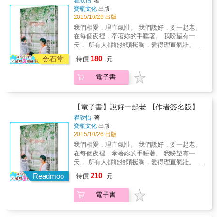
題」，告訴你兩性之間或是婚姻可能出現的問
瞿欣怡
著
能是因為懷孕、生產、餵奶、照顧等為人母不
twentieth-century Chinese writers claimed that
寶瓶文化
出版
題，但是所有的問題都有方法可以慢慢解開答
可避免之事占據她的心思與時間，且因為身體
they had never known true love, or love by
2015/10/26 出版
案，陪你一起面對、解決這些問題。
疲倦而沒有太多精力與心情享受性生活。一方
modern Western standards. By addressing
我們相愛，理直氣壯。 我們說好，要一起老。
面便利夜間照顧孩子，一方面也考量丈夫白天
these three challenges through a literary,
在每個夜裡，牽著妳的手睡著。 我盼望有一
要上班，妻子乃將名揚趕去客房睡。身體距離
historical, philosophical, biographical and
天， 所有人都能抬頭挺胸，愛得理直氣壯。 小
拉遠，疏離感無形中產生，即使丈夫半夜求
above all comparative approach, this highly
貓和阿述，她們性子一熱一冷，南轅北轍，卻
歡，她也不容易被激發，往往被動地配合。名
180
original work shows how love’s profile in China
金石堂
特價
元
牽起了彼此；這一牽，就是十五年。 十五年
揚拜託岳母代看小孩，帶太太上摩鐵，除了尋
shifted with the rejection of arranged
來，她們是對方的船與港灣，彼此的線與風
找單獨相處空間，換個環境，的確是明智之
marriages and concubinage in favour of free
電子書
箏。生活是即使吵嘴了也要擁抱；是一個眼神
舉。摩鐵中，彼此心情放鬆，相擁親熱，性慾
individual choice, monogamy and a Western
交換就心知肚明，堆疊成滿滿默契。當一日已
很快就被挑起來。然而回到家裡，岳母返家去
model of romantic love.
盡，她們睡去，依舊要手牽著手。 然而，對某
了，家中有兩個孩子，隨時牽動太太的神經，
些人來說，幸福如夢幻泡影，一觸即破。當摯
整體環境已經制約了妻子做愛的欲望與行為。
【電子書】說好一起老 【作者簽名版】
愛的另一半罹患了癌症，無論多麼相愛，她們
要知道，夫妻間的性愛不光是動作，所謂「性
瞿欣怡
著
兩個，依然是法律上的陌生人。 愛得這麼深，
生活」，可見，性是生活的一部分，因此，對
寶瓶文化
出版
承諾再多，卻連基本的保障都無法給彼此，
性的想法、期待、個人需求及感受，都需要彼
2015/10/26 出版
這，也是無數同志的恐慌與困境。於是，從得
此溝通。以名揚目前的狀況，由雙人家庭擴展
我們相愛，理直氣壯。 我們說好，要一起老。
知阿述罹癌的那天起，小貓開始了她的「陪伴
到四口之家，小孩需要極度關注，家庭瑣事也
在每個夜裡，牽著妳的手睡著。 我盼望有一
日記」&hellip;&hellip; 以「小貓」名號闖蕩江
愈來愈多，夫妻談的都是家務事，性的部分就
天， 所有人都能抬頭挺胸，愛得理直氣壯。 小
湖的瞿欣怡，不僅是記者、作家，也是婦運與
會被忽略，而當性生活走下坡出問題時，性溝
貓和阿述，她們性子一熱一冷，南轅北轍，卻
210
同運工作者。《說好一起老》以私密的日記
Readmoo
通成了修正之鑰。但是，談性說愛也需要心
特價
元
牽起了彼此；這一牽，就是十五年。 十五年
體，記述她陪伴女友走過死亡幽谷的心路歷
情，名揚得分工合作，一起擔當家務、照顧孩
來，她們是對方的船與港灣，彼此的線與風
程，笑鬧中隱含淚光。這本書，記錄的是最真
子，當妻子感受到丈夫的關懷，心被觸動，才
電子書
箏。生活是即使吵嘴了也要擁抱；是一個眼神
實的同志日常；裡面的甜蜜與酸楚，也是你我
可能開始醞釀情慾。優質性生活，需要質、量
交換就心知肚明，堆疊成滿滿默契。當一日已
熟悉的，愛的日常。 ☆在台灣，同志無論如何
並重大雄與名揚的案例是屬於常見的婚姻性問
盡，她們睡去，依舊要手牽著手。 然而，對某