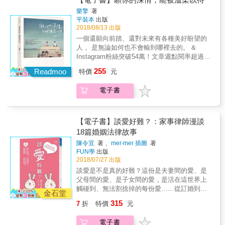
中，找到自身的共鳴點，而男性讀者也可以從
獨問林醫師的？」 她聽到我這一問，眼睛一
因為曾走過心痛與心碎，賴醫師特別能體會為
式各樣的女人及女孩到來。 她們是來看病，還
中發掘出身邊無數女性說不清、道不明的深沉
樂擎
著
亮，「有。」於是我請姑姑先到診間外面等
了做到社會或他人眼中的好女人，女性們所付
是看心？女醫師除了開藥開刀，能不能為她們
傷痛。由於堅毅的解構洞察，精神科醫師的專
平裝本
出版
候，讓我跟她單獨聊聊。 「你要告訴林醫師什
出的代價與眼淚。這是賴醫師特地為所有遍體
的人生開一條路？ 這位始終掛心病人的女醫
2018/08/13 出版
業分析散發出自我賦權的能量與勇氣，讓透過
麼呢？」我稍微向前傾，像是要聽她悄悄話一
鱗傷的「好女人」所寫的一本療癒書，也是勇
師，更身體力行在醫療界中努力為女性擴張立
這本書得到某種程度救贖的讀者，可以借著本
一個還願向前踏、還對未來有各種美好盼望的
樣，笑著問她。 她像是個藏了祕密很久，終於
氣之書。 本書特色 ◎給習慣委屈求全、忍辱負
足點， 證明女人絕對不是「第二性」！ ───二
書所給予的力量，從逆境中得到脫困的契
人， 是無論如何也不會輸到哪裡去的。 &
可以分享的小女孩，「林醫師我告訴你喔，我
重、息事寧人的妳。 ◎犧牲、委屈不是妳愛對
十七件個案，是二十七個真實深刻的人生故事
機。」──王俸鋼（彰化基督教醫院司法精神醫
Instagram粉絲突破54萬！文章週點閱率超過
懷孕了！我男朋友叫我不要講，他說等到小孩
方的唯一選擇。 ◎王俸鋼（彰化基督教醫院司
─── 〈初診〉 我輕輕把她的T恤往上拉。呃，
學中心主任） ◎「其實，我同時是兩個孩子的
700萬！ 「文字擺渡人」樂擎，療癒人心的全
很大了再講，這樣我們就可以有貝比了。」她
法精神醫學中心主任）撰推薦序；呂秋遠（律
255
一個鼓脹得很厲害的下腹。 「你沒有發現小腹
Readmoo
特價
元
媽，婚齡二十年，唸到博士，做過主管，生活
新作品！ 願你恰巧成熟，而你遇到的他也恰好
眼神閃亮亮，喜孜孜的。 這。下。問。題。
師）、林靜如（律師娘）、陳安儀（資深媒體
鼓起來嗎？」 「&hellip;&hellip;嗯」，她有點
會輕鬆、簡單嗎？在我這樣看似凶悍、能幹的
溫柔。 願你那裡的天氣無論晴或雨， 抬起頭，
可。大。了。 〈計畫〉 「不是，不行啦！」婆
人）、黃大米（作家）、鄧惠文（榮格分析師
尷尬，「我以為我發胖。」 &hellip;&hellip;那
電子書
外表下，我也曾經著過傳統教誨的道，婚後秉
就有日月為伴，繁星照耀，再不必獨自逞強。
婆耐不住，又靠過來了。 「啊？什麼不行？」
／精神科醫師）同感推薦（依姓氏筆劃順序排
個腫塊，有點硬度，外表光滑，腫塊最頂端到
持著莫名的自我期許，想當賢妻良母、好媳
願你翻開這本書之時，裡頭的故事，能給你最
我裝傻。 「她有糖尿病，小孩會不健康，拿掉
列） ◎「因為溫柔的同情共感，書中每一段落
肚臍上面兩根手指頭高度，幾乎是一個大白柚
婦，最後弄到心力交瘁。 當時即使我想求援，
恰到好處的幫助。 願你的深情，能被溫柔以
啦！」婆婆的「主訴」也很清楚直接
的故事，真實呈現了無數受苦的女性生命的縮
的尺寸啊！ 〈家〉 「你還有沒有什麼事情要單
但丈夫比我還忙，而長輩也都在外地，愛莫能
待。 請，好好善待你的青春， 珍惜，屬於它的
&hellip;&hellip; 「沒有喔，她懷孕前就有控制
【電子書】談愛好難？：家事律師漫談
影，幾乎所有女性讀者都可以在不同的情節
獨問林醫師的？」 她聽到我這一問，眼睛一
助。兩個孩子還小，只會需索，無法體諒。在
每個唯一。 曾經，我們把愛情當成了天，彷若
好她的血糖，也補充了葉酸，這些都已經把胎
18篇婚姻法律故事
中，找到自身的共鳴點，而男性讀者也可以從
亮，「有。」於是我請姑姑先到診間外面等
最糟糕的時候，站在通勤的月台邊等火車的
比生命還重要。 後來，誰也沒有死，愛情卻替
兒異常的風險降到跟一般孕婦差不多了喔！」
中發掘出身邊無數女性說不清、道不明的深沉
候，讓我跟她單獨聊聊。 「你要告訴林醫師什
陳令宜
著 、
mer‧mer 插圖
著
我，常想著要跳軌，因為我已經被壓榨到無法
我們償了命。 直到有一天，便不再有後來， 現
「不行啦！拿掉啦！」婆婆再靠近診療桌一
傷痛。由於堅毅的解構洞察，精神科醫師的專
FUN學
出版
麼呢？」我稍微向前傾，像是要聽她悄悄話一
有轉圜的心力了。很慶幸，最後我並沒有衝動
實成了道洪流橫在我們中間， 誰也跨不去，於
步。孕婦和她的老公臉色鐵青。我幾乎可以猜
2018/07/27 出版
業分析散發出自我賦權的能量與勇氣，讓透過
樣，笑著問她。 她像是個藏了祕密很久，終於
行事，而是鬧了一場家庭革命，畢竟「命都可
是只能揮手告別。 站在時光的此岸，望著回憶
到，他們在家裡已經這樣爭執過數次了吧。
這本書得到某種程度救贖的讀者，可以借著本
可以分享的小女孩，「林醫師我告訴你喔，我
談愛是不是真的好難？這份是夫妻間的愛、是
以不要了，我還怕什麼？」 對於心理上已經死
悄悄消失在海平線的彼岸， 有時，會想念起生
〈未成熟〉 二十三歲了才發現先天無子宮？怎
書所給予的力量，從逆境中得到脫困的契
懷孕了！我男朋友叫我不要講，他說等到小孩
父母間的愛、是子女間的愛，是活在這世界上
過一次的我，領悟到──別被自己困住了，尤其
命中的某些片段， 不濃不烈，不黏不熱，就僅
麼會這麼晚？她和她的母親不是沒發現她到了
機。」──王俸鋼（彰化基督教醫院司法精神醫
很大了再講，這樣我們就可以有貝比了。」她
觸碰到、無法割捨掉的每份愛……從訂婚到悔
是別人加諸的觀念。」──本書作者賴奕菁醫師
是朦朧地想起， 如同昨夜的夢囈，宛若回憶的
金石堂
青春期卻沒月經，她國中時期也曾經就醫，醫
學中心主任） ◎「其實，我同時是兩個孩子的
眼神閃亮亮，喜孜孜的。 這。下。問。題。
婚、從結婚到離婚，談婚生到婚生否認、談收
碎片，睜眼，再淡淡地忘記。 漸漸泛黃的照片
師因為她沒有性經驗，所以沒安排內診，只說
315
7
折
特價
元
媽，婚齡二十年，唸到博士，做過主管，生活
可。大。了。 〈計畫〉 「不是，不行啦！」婆
養到終止收養，還有婚外情、家庭暴力與跨國
裡， 有個女孩，即使把你看透，卻仍然喜歡
催經看看，想當然沒催出什麼來，媽媽也就自
會輕鬆、簡單嗎？在我這樣看似凶悍、能幹的
婆耐不住，又靠過來了。 「啊？什麼不行？」
婚姻，以及我們都很關心的離婚財產請求。家
你。 有個男孩，即便自身難保，也願意為你負
己猜想，「結了婚就會好吧。」 〈裝錯的身
電子書
外表下，我也曾經著過傳統教誨的道，婚後秉
我裝傻。 「她有糖尿病，小孩會不健康，拿掉
事律師真實分享18篇婚姻家庭故事，真情剖析