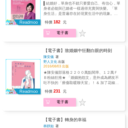
的信任 在目前的婚姻關係中重拾希望、和諧與
▌結婚好，單身也不錯只要愛自己、有信心，單
親密。
身者必能與已婚者一樣過得充實與快樂。「單
身生活」是普遍存在於現實生活中的現象。單
身意指未結婚、一度單身或結婚但又離婚的青
182
Readmoo
特價
元
年男女及熟男熟女（二度單身）。「單身貴
族」並非娶不到或嫁不出去，而是他們選擇生
電子書
活的方式與眾不同罷了，因為單身、結婚或離
婚都是生活方式的一種選擇，大多數人選擇結
婚，小部分人選擇單身。對某些人來說，單身
是一種過程，只是因為在未找到自己合適的對
【電子書】致婚姻中狂翻白眼的時刻
象或者熱衷於工作，人生追求的目標有先後，
陳安儀
著
而把結婚的時間往後推移。但也有一部分的人
野人文化
出版
把單身當成一種目的，因為他們認為這種生活
2016/08/03 出版
方式較合適，而選擇終生單身，自由自在，不
★陳安儀部落格２２００萬點閱率、１２萬Ｆ
受牽絆，可以專注於自己喜歡的事。至於二度
Ｂ粉絲狂推★ 「婚姻抱怨文」意外成為網友不
單身者，他/她也可以選擇再婚或單身，的確有
吐不快的「療傷取暖聊天室」！ & 加了花椒、
不少人選擇終身單身，也是基於相同理由。從
笑醬、蜂蜜與解藥的婚姻故事書！ 從房事到外
231
前社會上有「不孝有三，無後為大」的傳統觀
Readmoo
特價
元
遇都敢講，從婆媳到小孩都要顧，從做家事到
念，已婚才是正道，單身往往受歧視，如今選
玩手機都能吵........ 人妻讀過必點頭如搗蒜、三
擇單身的人越來越多，單身者的生活亦值得重
電子書
條線兼翻白眼&rarr;然後托下巴深思&rarr;最後
視。而單身者要如何活得快樂，有下列幾點可
重新定位自己與婚姻的價值！ & & 經歷了20年
供參考：一、建立自信心1.不斷進修，充實內
婚姻的風風雨雨：吵架、打架；吵外遇、鬧離
涵，活到老學到老。2.藉由服裝造型的設計可
婚；有甜蜜思念、也有苦澀委屈&hellip;&hellip;
【電子書】轉身的幸福
使自己更獨特及美麗或帥氣。3.參加專業性或
犀利人妻陳安儀要告訴妳： 「對與錯」不是唯
林靜如
著
生活化之營隊或團體，使自己視野更寬廣，如