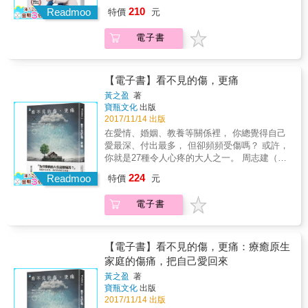
方有改變的機會 十、練習「退後幾步」來說話
到達另一邊的女人，就完勝了嗎？ & 披上白紗
在相處上，立下情緒界限外，女兒也需先放下
210
Readmoo
特價
元
十一、不斷地摘下偏見的眼鏡 十二、昇華版的
那一天，我以為失戀這種事再也不會發生在我
罪惡感，例如「媽媽養我很辛苦，我不是應該
陽剛 十三、昇華版的陰柔 十四、信任妳自己
身上。 我疏於操練一個人生存的技能，以至於
多體諒她？」「媽媽是因為愛我才這麼做，我
電子書
十五、接受妳「無法」狠心，也接受妳「必
連失戀都無法辨認。 我為我的怠惰懺悔，但我
怎麼可以生她的氣呢？」等，而更重要的是，
須」狠心 十六、練習只為自己負責 十七、試著
接納我自己曾做的一切。 我在婚姻裡面失戀
慢慢找尋自我，讓「自我的碎片」回家，讓困
做自己心靈的好媽媽 十八、培養對他人言行的
了， 現在開始我要停止無用的追逐，找回自我
在痛苦裡的「每一個妳」都能被擁抱
觀察 十九、時常觀照自己內心的感受與想法 二
的價值。 「戀」字，有言、有心，兩旁還有情
【電子書】看不見的傷，更痛
&hellip;&hellip; 38種暖方式，把母女關係愛回
十、練習「不批判、不交換」 二十一、學習接
意密密纏繞，但已婚無愛的女人和喚作「丈
黃之盈
著
來： 一、拒絕逼迫，拿回屬於妳的主動權 二、
納不完美的自己 二十二、平衡且全面地認識自
夫」的那人之間，早已無言，也不覺有心。 &
寶瓶文化
出版
不論好壞或輸贏，勇敢走自己的路 三、練習放
己 二十三、享受平凡的小幸福 二十四、練習分
如果愛情死了，人還要活在婚姻裡，那就是活
2017/11/14 出版
下「比較」，接受「本質」 四、做妳自己故事
辨「感受」不等於「事實」 二十五、把「不完
人住在墳墓裡。感情還活著的人，住在冰冷的
在愛情、婚姻、教養等關係裡， 你總覺得自己
中的主角 五、接納所有被自己遺忘的妳 六、從
美的自己」接回來 二十六、山不轉，路轉。跌
婚姻裡，伸手抓不到人，叫喊只聽見自己的回
愛最深、付出最多， 但卻頻頻受傷嗎？ 或許，
競爭中找到屬於「自己」的角度 七、練習區
倒是告訴妳，要用別的方法來成功 二十七、路
音。那不只是寂寞，是比寂寞更逼人的，生命
你就是27種令人心疼的大人之一。 周志建（心
分，並經營屬於「自己」的人際關係 八、練習
很長，但一定要走。請遠離受虐關係 二十八、
慢慢冷卻，存在漸漸稀薄的流失。 & 每個婚姻
理博士、資深諮商師、故事療癒作家）；程威
在關係中說「不」 九、給予適當的信任，讓對
如實地接納生命中的遺憾 二十九、勇於選擇好
224
都有「個性」，就像人有個性一樣。婚姻正不
Readmoo
特價
元
銓（心理學作家）；楊聰財（楊聰才身心診所
方有改變的機會 十、練習「退後幾步」來說話
關係 三十、愈想緊抓，愈該放手 三十一、探索
正常，無法確認也不需確認。不過，你過得不
院長）有感推薦！（依姓氏筆劃順序排列） &
十一、不斷地摘下偏見的眼鏡 十二、昇華版的
並照顧想壓抑下去的感受 三十二、學習「恰如
快樂，甚至很痛苦，這就值得確認也值得關
電子書
27種暖心疼惜，愛回你自己。 & ‧當母親守著空
陽剛 十三、昇華版的陰柔 十四、信任妳自己
其分」地照顧自己 三十三、直視痛苦，接受如
注。 & 放下「無論如何他還是我老公」的障眼
殼婚姻&rarr;孩子成為「拯救者型」的大人。 ‧
十五、接受妳「無法」狠心，也接受妳「必
其所是 三十四、學著視自己若珍寶 三十五、建
法，試著像單身時一樣直覺的面對，你一下就
當孩子從小照顧母親&rarr;孩子成為「和媽媽結
須」狠心 十六、練習只為自己負責 十七、試著
立人我界線 三十六、享受互動的樂趣 三十七、
會看出問題&mdash;&mdash;你失去了愛。然
婚」的大人。 ‧當孩子成為父母的傳聲筒&rarr;
做自己心靈的好媽媽 十八、培養對他人言行的
【電子書】看不見的傷，更痛：療癒原生
找到妳自己可以滋養伴侶的方式 三十八、練習
後，從年輕時就會的失戀求生的種種智慧和能
孩子成為「掌控型」的大人。 ‧當父母離婚
觀察 十九、時常觀照自己內心的感受與想法 二
家庭的傷痛，把自己愛回來
用自己喜歡的方式，擔任各種角色
力，才可能啟動。「婚內失戀」比單身失戀更
&rarr;孩子成為「依賴別人卻又嫌棄別人」的大
十、練習「不批判、不交換」 二十一、學習接
複雜又難處理，一切都還是要從面對失戀的本
黃之盈
著
人。 ‧當孩子被迫選邊站&rarr;孩子成為「火山
納不完美的自己 二十二、平衡且全面地認識自
寶瓶文化
出版
質開始，才有機會改變處境。 & 說有感覺的
爆發型」的大人。 ‧當孩子被貶低&rarr;孩子成
己 二十三、享受平凡的小幸福 二十四、練習分
2017/11/14 出版
話。做有意義的行動。拒絕被無愛婚姻的黑洞
為「情緒勒索他人」的大人。 ‧未被好好愛的孩
辨「感受」不等於「事實」 二十五、把「不完