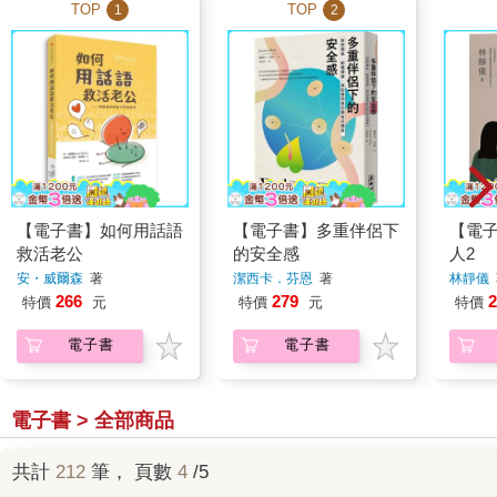
TOP
TOP
1
2
【電子書】如何用話語
【電子書】多重伴侶下
【電
救活老公
的安全感
人2
安・威爾森
著
潔西卡．芬恩
著
林靜儀
266
279
2
特價
元
特價
元
特價
電子書
電子書
電子書 > 全部商品
共計
212
筆， 頁數
4
/5