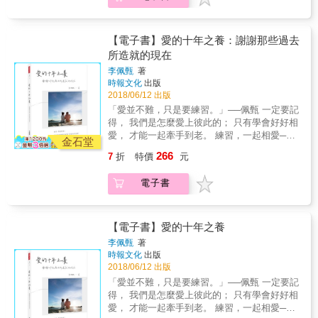
重前行。 還有還有，那個在最虛榮的年紀， 一
體〉 我的門診怎會有十九歲男性？「掛錯號的
持著莫名的自我期許，想當賢妻良母、好媳
啦！」婆婆的「主訴」也很清楚直接
18個婚姻法律問題，最醜陋、最荒誕、最心
無所有，卻願意鼓起勇氣改變世界的，你。 其
吧。」我朝跟診護士笑笑。想不到，門診叫號
婦，最後弄到心力交瘁。 當時即使我想求援，
&hellip;&hellip; 「沒有喔，她懷孕前就有控制
碎、最不堪的人生劇場，即將開演……（附錄
實，每個人，在自己的故事裡，都是主角。 &
鈴一響，病人真的走進來了。&hellip;&hellip;
但丈夫比我還忙，而長輩也都在外地，愛莫能
好她的血糖，也補充了葉酸，這些都已經把胎
有離婚協議書書狀範例參考）
【電子書】愛的十年之養：謝謝那些過去
42個屬於他們的真實故事，也是屬於你的真切
「她」是我在門診接觸到的第一個跨性別個
助。兩個孩子還小，只會需索，無法體諒。在
兒異常的風險降到跟一般孕婦差不多了喔！」
所造就的現在
心情。樂擎發揮「文字擺渡人」的功力，將每
案。 〈禮物〉 「你這個不可能是便秘啦！」才
最糟糕的時候，站在通勤的月台邊等火車的
「不行啦！拿掉啦！」婆婆再靠近診療桌一
個愛與失落、深情與孤獨的瞬間，用畫面感十
正要起身幫她做檢查，看到那顆肚子，我就鐵
李佩甄
著
我，常想著要跳軌，因為我已經被壓榨到無法
步。孕婦和她的老公臉色鐵青。我幾乎可以猜
足的文字撿拾補綴，而故事中每個微小的感
口直斷。「你這麼大一顆肚子，假如不是懷孕
時報文化
出版
有轉圜的心力了。很慶幸，最後我並沒有衝動
到，他們在家裡已經這樣爭執過數次了吧。
動，都將成為生命裡最美好的風景。
2018/06/12 出版
的話，就麻煩了。」&hellip;&hellip;那是個大概
行事，而是鬧了一場家庭革命，畢竟「命都可
〈未成熟〉 二十三歲了才發現先天無子宮？怎
懷孕七個月尺寸的下腹，若是腫瘤的話就糟糕
「愛並不難，只是要練習。」──佩甄 一定要記
以不要了，我還怕什麼？」 對於心理上已經死
麼會這麼晚？她和她的母親不是沒發現她到了
了。 「我不可能會懷孕啦，我停經很久了。」
得， 我們是怎麼愛上彼此的； 只有學會好好相
過一次的我，領悟到──別被自己困住了，尤其
青春期卻沒月經，她國中時期也曾經就醫，醫
她邊哈哈大笑邊拍拍自己的肚子。結果超音波
愛， 才能一起牽手到老。 練習，一起相愛──
是別人加諸的觀念。」──本書作者賴奕菁醫師
師因為她沒有性經驗，所以沒安排內診，只說
金石堂
探頭一放，就看到一張小小的臉。 本書特色 ★
台灣好媳婦的扛棒，好像沒那麼好扛，但其實
催經看看，想當然沒催出什麼來，媽媽也就自
266
7
折
特價
元
這是一本女人必讀的書 誰說結婚就是「修成正
也不難！擁有人人稱羨的「醫師娘」頭銜，佩
己猜想，「結了婚就會好吧。」 〈裝錯的身
果」？誰說生子就是「完整生命」？在偏見和
甄要向所有因為老公常出差而必須長期獨守空
體〉 我的門診怎會有十九歲男性？「掛錯號的
電子書
陳舊觀念的框限之下，女人從未真正擁有自己
閨的太太們致意，並給所有對婚姻帶著憧憬的
吧。」我朝跟診護士笑笑。想不到，門診叫號
的身體。本書借女人及女孩們不曾說出口的故
女孩們一個習題──婚姻的維護之道並不難，只
鈴一響，病人真的走進來了。&hellip;&hellip;
事，進行深刻思索及犀利論述，為所有女性提
要妳願意；重要的是，請常常想起被愛的感
「她」是我在門診接觸到的第一個跨性別個
供鬆綁自我的可能。 ★也是一本男人愛看的書
覺，然後，練習一起相愛。 讓彼此變成更好的
【電子書】愛的十年之養
案。 〈禮物〉 「你這個不可能是便秘啦！」才
如果你身為好男人，深愛身邊的女人和女孩，
人── 婚姻一定卡住的地方，就像黑羊和白羊，
正要起身幫她做檢查，看到那顆肚子，我就鐵
李佩甄
著
願意主動瞭解和紓解她們所面臨的難題，這本
如果互不相讓，誰都過不去！愛情需要智慧，
口直斷。「你這麼大一顆肚子，假如不是懷孕
時報文化
出版
書會列入你的心愛書單。 ★揭示台灣白色巨塔
吵架需要技巧，最重要的是，在一起之後，有
2018/06/12 出版
的話，就麻煩了。」&hellip;&hellip;那是個大概
的性別生態 作者以一位女醫師的角度，從醫師
沒有互相讓彼此變成更好的人？妳可以保有自
懷孕七個月尺寸的下腹，若是腫瘤的話就糟糕
「愛並不難，只是要練習。」──佩甄 一定要記
養成之路和職場第一手觀察切入，省思社會大
己，但請不要忘記當初決定和他走入家庭的那
了。 「我不可能會懷孕啦，我停經很久了。」
得， 我們是怎麼愛上彼此的； 只有學會好好相
眾對性別的刻板印象，道盡台灣醫界不可說的
份初心和初衷。 Husband or Hermes？── 全
她邊哈哈大笑邊拍拍自己的肚子。結果超音波
愛， 才能一起牽手到老。 練習，一起相愛──
祕密。
身穿著愛馬仕的醫生娘如果臉上沒有先生給妳