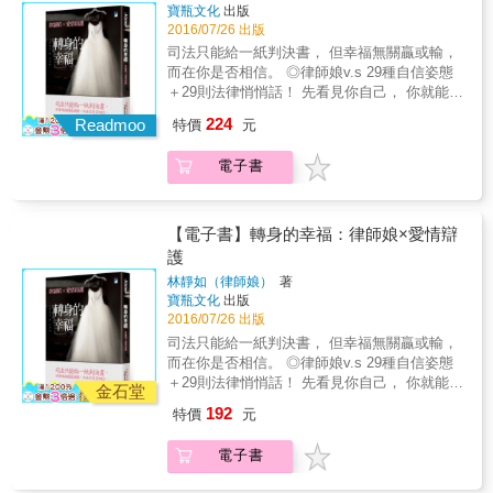
一標準，對男人、對婚姻，都是！ 那些翻個白
寶瓶文化
出版
企管營、生活營、國標舞班、單車隊等。二、
眼、笑著就過了的，都是小事； 過不去的，
2016/07/26 出版
自給自足、回饋社會1.單身者應具備一己之
「翻臉」也要認真計較！ & 【夫妻大戰，誰堅
司法只能給一紙判決書， 但幸福無關贏或輸，
長，來保護自己、養活自己，使自己能在社會
持誰勝利！】 ●外遇？緋聞？都只是老公的小
而在你是否相信。 ◎律師娘v.s 29種自信姿態
中生存下來。若連經濟都有問題，則快樂將何
羅曼史！ [真心話] 發生外遇時，請牢記：不必
＋29則法律悄悄話！ 先看見你自己， 你就能看
處可尋？2.在自認為有能力之後，不妨關心他
為了第三者傷心，與其追問「你和她上床了
見，世界不是只有他而已。 愛可能失落，卻是
人，回饋社會，因為施比受更有福。三、安排
224
沒？」 其實「老公追求的是什麼？」「兩人還
Readmoo
特價
元
生命最珍貴的禮物。 遇過太多女性因為對法律
生活1.結交好友，朋友間可以相互鼓勵，關心
想不想維持婚姻？」才值得計較！ & ●超過一
懵懂，而被珍視的愛打趴在地，「律師娘」林
與支持。2.積極拓展人際關係，只有良好的人
個月沒愛愛，絕對有問題！別傻等另一半「沒
電子書
靜如好不捨，她想讓大家知道，永遠要相信自
際關係才能使生活更多采多姿，遇人常面帶微
工作壓力」、「不累」、願意碰妳了！ [真心
己一定有別的選擇，並且，認真地去面對。 因
笑，多參與正當的休閒活動都是很好的方法。
話] 女人的悲哀，是不敢正視自己的慾望，甚至
此，她讓筆下這29段人生親自開口，訴說她們
3.健康、專業、感情是單身者追求的三大目
誤以為有慾望是罪惡的。 事實上，女人也有生
的迷茫與抉擇。 ．她未成年懷孕，男友卻始亂
標，而最基本的則是健康，俗諺：「人生最大
【電子書】轉身的幸福：律師娘×愛情辯
理週期、慾望週期，以及壓力週期。 & ●別用
終棄&hellip;&hellip;她該怎麼做，才能讓自己再
的財富是健康」，若沒有健康，就算是生活得
護
「拒絕上床」告訴對方「我還在生氣」，當做
度得到幸福？ ．青春正盛的她選擇「量販」自
多幸福快樂，也會煙消雲散，因此規律運動可
給男人的懲罰！ [真心話] 對付老公，不能只用
林靜如（律師娘）
著
己的愛情，卻被包養的男人劈腿，可以告他詐
以是每天生活的一部分。至於感情則是可遇不
寶瓶文化
出版
同一種招數。 對男人來說：「肉體親密」是一
欺嗎？ ．男人毫不留情地對她拳打腳踢，她仍
可求，可以獨善其身，也可追求親密關係，因
2016/07/26 出版
種確認，他要的是妳「愛」的確認。 & ●老公
猶豫再三：「我應該提告嗎？但這樣一來他就
為人有親密需求，必須適時把握住機會發展親
口頭禪：「你以為我喜歡這樣嗎？還不是為了
司法只能給一紙判決書， 但幸福無關贏或輸，
有前科了&hellip;&hellip;」 ．結婚20年了，丈
密關係。人有權利追求自己想要的，也有權利
妳、為了孩子、為了這個家！」 老婆委曲求
而在你是否相信。 ◎律師娘v.s 29種自信姿態
夫突然訴請兩人的「婚姻無效」！難道這20年
拒絕自己所不願的。四、充實性愛感情、婚姻
全，心想：「我就再忍忍，等孩子大了、錢存
＋29則法律悄悄話！ 先看見你自己， 你就能看
全是她一廂情願？ 失戀、婆媳、外遇、家暴、
金石堂
知識有些人會覺得婚姻與我無關，對男女關係
多一點，他就會多留在家裡了。」 [真心話] 大
見，世界不是只有他而已。 愛可能失落，卻是
監護權、爭產&hellip;&hellip;我們從眼前的愛恨
避之不談，這是錯誤的觀念，每個人都有慾
192
特價
元
錯特錯！不回家的老公，成就的通常都是他自
生命最珍貴的禮物。 遇過太多女性因為對法律
糾結裡讀到似曾相識，卻也深刻懂得了，每一
望，其中便包括性愛的慾望，單身並不是「無
己； 而默默忍耐的老婆，通常也等不回一個永
懵懂，而被珍視的愛打趴在地，「律師娘」林
滴淚水都是學習，每一回心痛都是重生的力
性無愛」，而是有主宰親密生活的權利，唯有
電子書
遠不回家的男人。 &hellip;&hellip; & 【婆媳相
靜如好不捨，她想讓大家知道，永遠要相信自
量。 在法律與情感的交會路口，律師娘強悍又
去了解性愛感情，才會使身心更成熟，也更能
處大補帖】 ●第一招：和婆婆「約法三章」！
己一定有別的選擇，並且，認真地去面對。 因
柔軟地給予犀利剖析，告訴我們，繼續相信，
理解及處理男女之間的關係。也許你自己是單