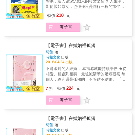
帶淚，進入更深沉動人的母女之情 & 人生中，
很快從父親過世的陰影中走出來&hellip;&hellip;
即使親如母女，也僅僅只是同行一程的旅伴，
或者說，年輕的她們沒有太多時間悲傷，不得
終將揮手走向各自的人生&hellip;&hellip; 媽再
210
不站起來面對眼前的難關。但媽媽卻嚴重適應
金石堂
特價
元
婚了，而我是從Line訊息上得知這個消息的
不良，丈夫的離去帶走了安全感和信賴的一
&hellip;&hellip; 她就是一匹脫韁野馬，但韁繩
切，於是她退化成青春期的少女，在一段又一
電子書
那一頭總拴著人。 過去是老爸扯著她避免失控
段的感情中尋找存在的價值。十幾年來，她歷
亂跑，父親過世後，我成了我媽的媽。 在無數
經過幾次相親失敗、差點成了介入別人家庭的
爭吵和暴跳如雷中，我終於慢慢學會退讓、試
小三、還在網路上遇過國際詐騙集團，最後靠
著理解她的寂寞與渴望，最後放她自由。 & 我
【電子書】在婚姻裡孤獨
著自學英文網路交友，竟然喊著要嫁到澳洲去
媽的精神瘋狂，跟我的任性行動其實有很大關
羽茜
著
&hellip;&hellip; & 這不僅是個勇敢追尋愛情的
係，我們都是不按社會期待和價值觀前進的傢
時報文化
出版
故事，更是一個家庭在頓失支柱後，媽媽與女
伙。我用一種走得很慢的方式前進，她罵我笨
2018/04/24 出版
兒間，如何各自面對傷痛，從衝突到理解的過
蛋的同時，也說：「現在放棄，妳就毫無價值
不是跟對的人結婚， 幸福感就能持續漲停 ★從
程。 & 作者流暢的文字與豐厚的情感讓親情、
了。」母親和女兒是不是都是這樣呢？愛恨交
相愛、相處到相契，最坦誠清晰的婚姻觀察 每
愛情、勇氣、生死與選擇等議題，透過看似戲
織、互相牽扯。 & 父親的驟然離世，讓全家陷
個人，終究還是孤獨的，不管結不結婚。 「婚
劇化卻真實無比的情節深深震撼人心，讓每個
入巨大的傷痛中。她和妹妹很快從父親過世的
姻要運作良好可能有不變的真理吧，但是對我
人都能從這個故事中，帶走一點關於自身的思
224
陰影中走出來&hellip;&hellip;或者說，年輕的她
金石堂
7
折
特價
元
來說，真正把我們綁在一起的，並不只是兩個
考與共鳴。 & ▍母女間的相愛相殺，全都活靈
們沒有太多時間悲傷，不得不站起來面對眼前
人和諧分工的日常。而是那些如果不是因為結
活現躍然紙上，跳tone的母親、無奈的女兒，
的難關。但媽媽卻嚴重適應不良，丈夫的離去
電子書
婚，根本不會發生的，一次又一次的緊張和對
幽默詼諧、精采萬分，讓人讀來欲罷不能。
帶走了安全感和信賴的一切，於是她退化成青
話。因為那些衝突，我們認識了別人沒有辦法
&mdash;&mdash;作家．編劇& 劉中薇& 感動
春期的少女，在一段又一段的感情中尋找存在
知道的自己和對方。所謂的夫妻並不是只是多
推薦 & 【本書特色】 & ★ 數萬網友淚推的真
的價值。十幾年來，她歷經過幾次相親失敗、
出一張結婚證書，而是以夫妻這種身分相處，
實故事！臉書、Plurk、巴哈姆特各大社群瘋狂
【電子書】在婚姻裡孤獨
差點成了介入別人家庭的小三、還在網路上遇
共同生活的點滴。」 ──羽茜 相愛，我們不夠
轉傳一年，數百則好評分享！ ★ 風傳媒連載點
羽茜
著
過國際詐騙集團，最後靠著自學英文網路交
盲目；相處，我們不夠聰明。 當時到底為什麼
閱累計突破77萬人次！ ★ PTT熱門PO文「我
時報文化
出版
友，竟然喊著要嫁到澳洲去&hellip;&hellip; &
結婚，可能一輩子都在這解謎的過程啊。 戳破
媽的異國婚姻」作者，歷經一年爬梳自剖、全