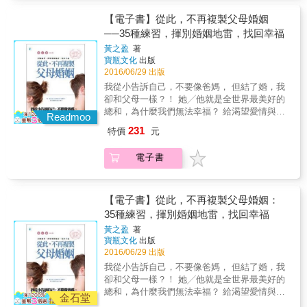
說清楚講明白，雙方不踩底線，反而相安無
此，她讓筆下這29段人生親自開口，訴說她們
幸福就永遠不會結束。 用力地痛過哭過，才知
身者，也許你的子女不想結婚只想單身，不論
事。 ●第二招：媳婦們，嘴甜大方準沒錯！婆
的迷茫與抉擇。 ．她未成年懷孕，男友卻始亂
【電子書】從此，不再複製父母婚姻
道擦乾眼淚後，自己有多美麗。 本書特色 ◎繼
幾歲的單身生活，不妨好好規劃自己的人生目
婆是妳一生中最重要的第二個女人，怎能不好
終棄&hellip;&hellip;她該怎麼做，才能讓自己再
──35種練習，揮別婚姻地雷，找回幸福
暢銷書《說好的幸福呢？》之後，「律師娘的
標，只要愛自己、有信心，單身者必能與已婚
好對待！ ●第三招：和「姑字輩」組成堅強陣
度得到幸福？ ．青春正盛的她選擇「量販」自
愛情辯護」最新力作！ 在法律與情感的抉擇路
者一樣過得充實與快樂。▌愛需要做，更需要說
黃之盈
著
線聯盟！才能發揮婆媳潤滑劑功能！ ●大絕
己的愛情，卻被包養的男人劈腿，可以告他詐
口，她強悍又柔軟地給予犀利剖析， 告訴我
性是生活的一部分，因此，夫妻對性的想法、
寶瓶文化
出版
招：讓婆婆沒空理妳！讓她種花種菜、有同年
欺嗎？ ．男人毫不留情地對她拳打腳踢，她仍
們：繼續相信，幸福就永遠不會結束。
2016/06/29 出版
期待、個人需求及感受，都需要彼此溝通。＜
紀鄰居閒聊、把跟婆婆聊天的義務還給她的兒
猶豫再三：「我應該提告嗎？但這樣一來他就
◎150,000臉書忠實粉絲傾力相挺： 20歲，愛
案例1＞戀愛期的性愛頻率不高，卻很激烈。住
我從小告訴自己，不要像爸媽， 但結了婚，我
子（妳老公）&hellip;&hellip; & 【女人最該心
有前科了&hellip;&hellip;」 ．結婚20年了，丈
就是愛，很簡單。 30歲，做自己喜歡的事，不
進大雄家後因父母的房間就在隔壁，他求歡的
卻和父母一樣？！ 她╱他就是全世界最美好的
疼的還是自己】 ●經濟獨立！──＞女人除了愛
夫突然訴請兩人的「婚姻無效」！難道這20年
要為別人而活。 40歲以後，你得先看見你自
次數驟降且草草了事。大雄的父母對我客客氣
總和，為什麼我們無法幸福？ 給渴望愛情與婚
花錢，更要愛賺錢！ ●行動獨立！──＞有時
全是她一廂情願？ 失戀、婆媳、外遇、家暴、
Readmoo
己，你才能看見世界&hellip;&hellip;
氣，對我們的婚事卻不表達意見，只說年輕人
姻，卻不斷受傷、痛苦煎熬的你。 ※特別製
候，擁有一部車，比擁有一個男人還要更有
監護權、爭產&hellip;&hellip;我們從眼前的愛恨
231
特價
元
要對自己的行為負責。目前我們都還在讀在職
作，由黃之盈心理師所設計的暖心「依戀卡」
用。 ●情感獨立！──＞與其緊抓老公，真心好
糾結裡讀到似曾相識，卻也深刻懂得了，每一
碩士班，不過，還是決定公證結婚，只是收入
與「願意卡」。 我們進入婚姻時，是最容易喚
友更貼心！ ●自信萬萬歲！──＞火辣的身材和
滴淚水都是學習，每一回心痛都是重生的力
電子書
微薄，學雜費必須仰賴各自的父母，所以，或
起我們在父母婚姻關係裡面傷痛的時候。 這樣
傾城的美貌會逝去！皺紋是歲月留下最美的禮
量。 在法律與情感的交會路口，律師娘強悍又
許這是引發大雄父母不滿的地方吧。大雄和我
的傷痛，除了引爆婚姻地雷，還會延伸到對孩
物，現在就是「最好的年紀」！ & 本書特色 1.
柔軟地給予犀利剖析，告訴我們，繼續相信，
早出晚歸，下了班就是上課及寫作業。回家已
子的教養。 為什麼我們那麼相愛，卻爭吵不
文字淺白自然、論點犀利，深刻描述已婚女性
幸福就永遠不會結束。 用力地痛過哭過，才知
晚也很累，但我仍然渴望肌膚之親，大雄卻是
斷？ 是個性不合？還是價值觀的差異？ 原來，
【電子書】從此，不再複製父母婚姻：
的處境與困難。 2.以獨特的角度探討現下兩性
道擦乾眼淚後，自己有多美麗。 本書特色 ◎繼
興趣缺缺。我今年三十歲，與前男友的性生活
我們都內化父母的相處模式，複製了父母的婚
35種練習，揮別婚姻地雷，找回幸福
關係；提供夫妻經營家庭生活的另類模式。 3.
暢銷書《說好的幸福呢？》之後，「律師娘的
是活潑滿意的，現在卻常覺得性慾未獲滿足。
姻。 ‧我不喜歡母親對父親暴怒，但當我與先生
作者親身經歷引發同質性讀者無比的共鳴。 4.
愛情辯護」最新力作！ 在法律與情感的抉擇路
黃之盈
著
幾次問大雄到底怎麼了，他總是說疲倦、太晚
爭吵時，我卻和母親一樣暴怒。 ‧她挑選一位與
讀者迴響：收錄部落格中人妻人夫的內心話，
口，她強悍又柔軟地給予犀利剖析， 告訴我
寶瓶文化
出版
了，或者性事沒那麼重要。我真是想不透，他
懦弱父親截然不同的男人結婚，卻還是無法幸
案例更多樣，共鳴度無遠弗屆。
們：繼續相信，幸福就永遠不會結束。
2016/06/29 出版
明明是有性能力的男人，怎會不想做？＜案例2
福。 ‧父母婚姻不順，婚後的她，把全家照顧得
◎150,000臉書忠實粉絲傾力相挺： 20歲，愛
我從小告訴自己，不要像爸媽， 但結了婚，我
＞我和老婆談了四年的戀愛，每周到摩鐵親熱
無微不至，先生卻外遇。 ‧她想擺脫母親的歇斯
就是愛，很簡單。 30歲，做自己喜歡的事，不
卻和父母一樣？！ 她╱他就是全世界最美好的
一次，婚後第一年性生活頻繁愉悅，生了老大
底里，但當她處罰孩子時，內心浮現罪惡感交
要為別人而活。 40歲以後，你得先看見你自
總和，為什麼我們無法幸福？ 給渴望愛情與婚
後降為每周一次，老二誕生後為了照顧兩個孩
織的「你看，你真糟糕，你和你媽一個樣。」
金石堂
己，你才能看見世界&hellip;&hellip;
姻，卻不斷受傷、痛苦煎熬的你。 ※特別製
子，老婆與兩個孩子同眠，我被趕去睡客房。