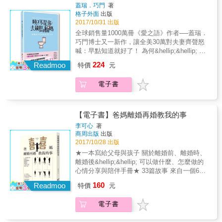
根本沒人想要了解的現象，再加上自身的經
己給予。 你要把自己愛回來。你也有這份能
蓋瑞．巧門
著
易遍體鱗傷。 其實，先去愛自己，只有當心裡
驗，他要告訴你：結婚前，真的不能不知道這
格子外面
出版
力。 & 黃之盈心理師以27個真實的諮商案例，
渴求愛的孩子被療癒、被愛夠， 我們才能活出
些事。 &bull;相愛就夠了──然而戀愛保鮮期只
2017/10/31 出版
精準剖析我們每個人為原生家庭所束縛，急於
自己「不索愛」的人生。 ★本書特色 ※有一種
有2年 &bull;我覺得他不愛我了──因為對方不懂
逃脫，卻又屢屢陷入與原生家庭相似的困境
全球銷售量1000萬冊《愛之語》作者──蓋瑞．
傷，你藏在心底最深處。 & 它日夜啃噬著你。
你愛的語言 &bull;放心，我跟我爸媽不一樣
裡，甚至延續到我們的下一代。 面對父母帶給
巧門博士又一新作，讓全美30萬對夫妻齊聲怒
& 你不斷責備自己「不夠乖、不夠好、不夠聽
──「有其父（母）必有其子（女）」不是迷思
我們的傷痛，黃心理師認為除了別抱持受害者
喊：早點知道就好了！ 為何&hellip;&hellip; 婚
話&hellip;&hellip;」。 & 但，其實錯不在你。
&bull;聽我的就對了──不是照「我的」方式，
心態，認為是「父母讓自己無法走出來」外，
前相看兩不厭，婚後看你就討厭？ 過去三十多
& 療癒原生家庭的傷痛，就從這一刻起。 ※黃
224
而是發現「我們的」 &bull;要我道歉不可能──
Readmoo
特價
元
她建議深度理解父母的侷限與難處，並藉由27
年，蓋瑞．巧門博士曾為數不清的情侶上過婚
之盈心理師至今演講、團體暨工作坊經歷超過
沒有道歉與原諒，就沒有健康的婚姻 &bull;
種疼惜自己的練習，學習擁抱、肯定並欣賞自
前輔導，幾乎人人都認為，只要彼此相愛就能
上百場，她以細膩又專業的分析，為我們每個
咦，不是你去刷馬桶嗎──角色混淆不清是婚姻
電子書
己，一如為當年的傷口輕輕上藥與包紮，我們
進入婚姻。然而，多少夫妻的幸福婚姻夢早已
承受著原生家庭傷痛的人，提供面對與療癒的
的一大壓力 &bull;奇怪，我不能花自己的錢嗎
也會擁有往前走的力量與勇氣。 我們都是帶著
幻滅在那些最日常的生活事件中──「碗盤沒人
方式，那就像是梳理著我們的傷痛，給出我們
──你們需要一套共同的財務計畫 &bull;最近愛
原生家庭的傷痛， 自己一步一步，孤單長成大
洗、帳單付不出來、行程表喬不攏
溫暖的擁抱。 & ※《從此，不再複製父母婚姻
愛次數減少了──溝通是解開閨房之樂的鑰匙
人。 但長大的我們，心裡卻依然住著一個渴愛
&hellip;&hellip;」。 巧門博士解析了這些婚前
【電子書】爸媽離婚再婚教我的事
──35種練習，揮別婚姻地雷，找回幸福》暢銷
&bull;煩死了，公婆（岳父母）一直干涉生活
的孩子。 我們向伴侶、朋友、同事索求那份
根本沒人想要了解的現象，再加上自身的經
書作者黃之盈心理師最新動人之作。 & ※我們
李可心
著
──學習磋商和傾聽 &bull;為什麼他都要亂丟衣
愛。 但一是我們永遠無法滿足， 二是我們很容
驗，他要告訴你：結婚前，真的不能不知道這
都是令人心疼的大人；一本與父母、與童年和
商周出版
出版
服──個性會影響行為 結婚，是人生中最重要的
易遍體鱗傷。 其實，先去愛自己，只有當心裡
些事。 &bull;相愛就夠了──然而戀愛保鮮期只
2017/10/28 出版
解的療癒之書。 ※特別製作數頁「療癒心
抉擇之一，我們可以花極大的心思只為了幾小
渴求愛的孩子被療癒、被愛夠， 我們才能活出
有2年 &bull;我覺得他不愛我了──因為對方不懂
靈」，讓你在面對原生家庭傷痛的每一個痛苦
★一本寫給父母與孩子 關於離婚前、離婚時、
時的婚禮呈現，但對於如何使婚姻幸福，卻常
自己「不索愛」的人生。 ★本書特色 ※有一種
你愛的語言 &bull;放心，我跟我爸媽不一樣
時刻，都能明瞭自己並不孤單，明瞭自己是有
離婚後&hellip;&hellip; 可以做什麼、怎麼做的
常準備不足或根本沒有準備。只談「相愛」就
傷，你藏在心底最深處。 & 它日夜啃噬著你。
──「有其父（母）必有其子（女）」不是迷思
價值，被深深愛著，而且有能力與力量走出父
心情分享與陪伴手冊★ 33篇故事 來自一個6歲
結婚，有如到拉斯維加斯豪賭一場，把未來的
& 你不斷責備自己「不夠乖、不夠好、不夠聽
&bull;聽我的就對了──不是照「我的」方式，
母所給予的傷痛，走出自己的新人生。 「療癒
起在父母離異、家庭重組中成長的女孩 內心深
幸福賭在瞬間的浪漫上。 不過，結婚的風險雖
話&hellip;&hellip;」。 & 但，其實錯不在你。
160
而是發現「我們的」 &bull;要我道歉不可能──
Readmoo
特價
元
心靈」之一： 親愛的你，或許多年以來，你都
處的告白與體悟 X 18則專業建議 瑪那熊心理師
高，但為婚姻做好準備的報酬更高。 無論你是
& 療癒原生家庭的傷痛，就從這一刻起。 ※黃
沒有道歉與原諒，就沒有健康的婚姻 &bull;
認為自己有責任為父母的人生解決問題，你也
的家庭觀察 給予溫暖撫慰 可心，一個恬靜大方
單身或已有固定對象，這本書都能幫助你們決
之盈心理師至今演講、團體暨工作坊經歷超過
咦，不是你去刷馬桶嗎──角色混淆不清是婚姻
電子書
有責任讓他們開心，不讓他們失望。 但實情
的女大生！ 六歲時，父母親離婚，全家陷入愁
定「是否與何時」共結連理。如果你們已經訂
上百場，她以細膩又專業的分析，為我們每個
的一大壓力 &bull;奇怪，我不能花自己的錢嗎
是，我們沒有一個人可以負擔另一個人的人
雲慘霧中， 從夫妻、親子關係的劇變，到家庭
婚，甚至結婚了，這本書可幫助你們檢視關係
承受著原生家庭傷痛的人，提供面對與療癒的
──你們需要一套共同的財務計畫 &bull;最近愛