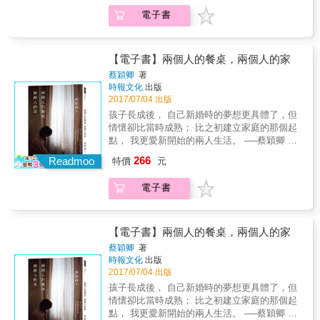
一名是誰？ &bull;看聊齋竟然能學習馭夫術？
願意，就說你不想要；假若你不開心，就面無
如何發現愛的真面目，如何縮短低潮期，如何
電子書
&bull;皇帝也會收到離婚協議書？ &bull;要不要
表情也無妨。 我們不需要扮演另一個角色，
面對失去愛的未來，如何確認那是我們所愛。
結婚有哪些原則該堅持？ &bull;想嫁豪門到底
你，就是你。 「療癒心靈」之三： 只要是人，
在書上，一個愛的歷程，在愛的關係裡，所會
有那些要注意？ &bull;遇到男人外遇時該如何
都可能感受到我不好、我讓身邊的人不滿意
遇到的，外遇、劈腿、謊言、不信任
處理？ &bull;男人想逼女人離婚通常會用那些
【電子書】兩個人的餐桌，兩個人的家
了、我做的不是很正確、我犯了一個錯，這些
&hellip;&hellip;，她將帶領我們找到一個指引。
方法？ 律師不僅帶領你從古代感情觀看現代愛
都是人生中的一部分。 但這不表示你不好、你
蔡穎卿
著
迷思：「我到底缺了什麼？」 很多人會以為，
情與婚姻，對於相親小知識、配偶使用說明
時報文化
出版
沒有價值，所以也請多肯定自己，並給自己一
另個人離開了，就是自己不夠好。在愛情關係
書、婚前協議書、離婚協議書......等都有精闢
2017/07/04 出版
個機會，允許自己和脆弱共處。 「療癒心靈」
中，有許多迷思是深陷其中的人無法看見了，
分析。 婚前腦袋進多少水，婚後眼睛就流多少
之四： 你屬於你自己，你不需要拿自己的人生
孩子長成後， 自己新婚時的夢想更具體了，但
其實不是自己缺了什麼，而是看不清楚要的是
淚 常在FB上為各種問題提供解答的律師，寫出
去換取別人的愛和肯定。 你生命中的失落與不
情懷卻比當時成熟； 比之初建立家庭的那個起
什麼。 從來就不是這個人或這件事 你以為情緒
最受大家所關注的生活、人生問題， 本書從兩
安全感，你可以試著疼惜自己、療癒自己。 只
點， 我更愛新開始的兩人生活。 ──蔡穎卿 當
的發生，都跟別人有關，於是乎總是將焦點擺
性感情、婚姻、離婚等不同人生階段，點出實
有先把自己愛回來，你也才有能力愛別人。
孩子長大離巢後，從兩個人開始的家庭生活，
在另個人的身上。或是遇到事情時，總是以為
266
際會面對的種種狀況， 像是：兩性交往、婚前
Readmoo
特價
元
又走回只有兩個人的世界，蔡穎卿說：「從兩
是那件事情的發生，造成負面情緒產生。外
協議、家庭暴力、家用與家務、婆媳問題、外
個人開始，再回到兩個人的生活，如果以線條
遇、離婚、分手，追根究底都跟自己有關。 跳
遇、離婚協議......等， 這些與大家可能有關的
電子書
相連，畫起來就是一個圓；&hellip;&hellip;這是
入老虎口中&mdash;如實去經驗你的情緒 這是
問題，將藉由律師多年專業經驗，提出心中最
朝向完整的一段過程；它有時辛苦，有時甜
印度的情緒小練習。讓你從問題的體驗中，去
懇切的忠告與提醒。 呂麗絲精選金句： & 【女
蜜，但所有的心意與努力，都可以用來填滿這
經驗你的情緒，得知情緒的源頭，進而幫助有
人篇】 &bull;愛情與流年毫無關係，但是跟個
個圈，用來踏實這個圓。」 透過這本書裡的
效的排解情緒，達到平靜。 外遇的線索藏匿在
【電子書】兩個人的餐桌，兩個人的家
性非常有關。 &bull;真正的幸福，不是對方的
情、住、行、衣、知到20道簡易食譜，蔡穎卿
微細之處 在一段關係中，問題的產生都不是在
蔡穎卿
著
無微不至，而是自己的開心滿足。 &bull;現在
帶領我們看見平凡人的婚姻生活日常，她說：
一瞬間，也許一開始就有了。如何在細微處發
時報文化
出版
對他的報復，只是在踐踏與否定你自己，曾經
「結婚很好，因為它使我擁有：最知心的朋
現，如何判別對方是否是慣性劈腿或外遇的
2017/07/04 出版
有能力愛一個人。 &bull;不要當公主，因為那
友，最好的工作伙伴與合法的情人。」學習溫
人，書中有個簡單的測驗可以幫助你。 極端有
孩子長成後， 自己新婚時的夢想更具體了，但
得靠對的老爸；不要當王后，因為那得靠好的
和、合作、信任、同甘共苦與彼此尊重的功
害孩子發展的兩種教養方式 離婚了以後，什麼
情懷卻比當時成熟； 比之初建立家庭的那個起
老公。 &bull;不要用毀滅男人自尊的方式希望
課，透過深度的交流與溝通，我們因此懂得──
的方式是對待孩子最好的教養？什麼是不該在
點， 我更愛新開始的兩人生活。 ──蔡穎卿 當
他好，他不會因為這樣而更好，只會厭惡妳。