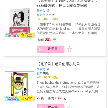
【電子書】愛媽媽，為什麼這麼難？：
要什麼樣的幸福，接納彼此真實內在的旅程，
並不是自以為的那樣理性。 ／關於婚姻與原生
相傳， 身為女兒的妳，有機會將彼此的傷痛劃
38種暖方式，把母女關係愛回來
於是我們能夠在孤獨中，牽著彼此的手繼續前
家庭，她說： 對於在原生家庭沒有辦法感到放
上句點。 ★完整收錄20種令女兒煎熬、痛苦的
行。 ／關於婚姻裡的孤獨，她說： 婚姻裡，最
黃惠萱
著
鬆的人來說，結婚最大的吸引力應該是──建立
母親類型。 ★38種給女兒的自我療癒方式。
讓人感到孤獨的是什麼？不是原本就沒有這個
寶瓶文化
出版
自己的家庭。不是擴大或延伸自己的原生家
★3段暖心的修復叮嚀。 讓「每一個媽媽」的
人，而是有這個人，他卻不用你期望的方式待
2018/04/13 出版
庭，也不是增加家人，而是重新建立一個新
成長創傷被看見， 讓困在痛苦裡的「每一個女
你──真實的你。 ／關於一起承擔不理想的生
「如果早20年看到這本書， 媽媽就可以沒有遺
的、獨立於原生家庭的新的組織。 ／關於真實
兒」都能被擁抱。 曾經，那個好小好小的妳，
活，她說： 人一旦不能過自己想要的生活，至
憾的離開&hellip;&hellip;」 ──資深媒體人陳安
的自己，她說： 在婚姻裡我看見自己的脆弱，
媽媽就是妳的天地，妳的全世界。 媽媽微笑，
少是能夠適應的生活，在情感上要對別人柔
儀最深的疼痛與吶喊。 一本給女兒，也給媽媽
也看見自己能力的極限，很多我沒有辦法靠自
妳的心就暖成一片；媽媽蹙眉，妳感覺心灰
金石堂
軟，就會變得如此之難。 ／關於婚後性生活，
的母女關係療癒書。 「只要和媽媽相處超過三
己面對的真相，是這個人推著我去看見。 ／關
灰；而媽媽一哭，妳也跟著掉淚。 小小的妳，
231
特價
元
她說： 夫妻之間真正的危機，不是表面上性生
天，我們就一定會吵架。」 「我無法忘記媽媽
於婚姻的相處模式，她說： 良好的親密關係不
很想好好保護媽媽，更想一直擁有媽媽的愛，
活的有無，而是面對最親密的人，卻無法坦承
對我的批評、謾罵與控制&hellip;&hellip;」
是一套完美運轉的模式而兩個人優雅的各司其
但&hellip;&hellip; 「我身上像是多長一顆心，
電子書
自己想要什麼和不想要什麼。 ／關於理性溝
「我怨恨媽媽，但看她流淚，我的心卻好刺
職，也不是一個永遠資深的前輩在照顧經驗不
隨時準備照顧媽媽。」──憂鬱型的母親 「大家
通，她說： 在婚姻裡越是想要強調自己是對
痛。」 世界上，再沒有一種關係， 如同母親與
足的菜鳥，反而更像是兩個半大不小的孩子在
都欺負媽媽，只有我為媽媽抱不平
的，就越是可能全盤皆輸。永遠要記得──自己
女兒之間，緊密複雜、幽微又糾葛。 當帶傷的
學習相互扶持。 ／關於幸福，她說： 在人的內
&hellip;&hellip;」──懦弱型的母親 「媽媽，我
並不是自以為的那樣理性。 ／關於婚姻與原生
女人成為母親，當所有心理困頓在家族裡代代
【電子書】老公使用說明書
心深處，不管經過美化的自己再怎麼令人嚮
過得好，是不是會傷害到妳？」──嫉妒型的母
家庭，她說： 對於在原生家庭沒有辦法感到放
相傳， 身為女兒的妳，有機會將彼此的傷痛劃
往，還是會渴望這個真實的、不完美的自己能
親 「媽媽說她都是為了我好，可是我一吃東西
胡曉梅
著
鬆的人來說，結婚最大的吸引力應該是──建立
上句點。 ★完整收錄20種令女兒煎熬、痛苦的
夠被接納，感覺到自己確實被對方接納的時
雅典
出版
就狂吐。」──控制型的母親 「我在每個愛我的
自己的家庭。不是擴大或延伸自己的原生家
母親類型。 ★38種給女兒的自我療癒方式。
2018/01/31 出版
刻，會突然領悟到那就是婚姻的幸福，不管是
人身上，尋找媽媽的味道&hellip;&hellip;」──
庭，也不是增加家人，而是重新建立一個新
★3段暖心的修復叮嚀。 讓「每一個媽媽」的
短暫或恆常。
缺席型的母親 「最應該保護我的人，卻看著我
The& husband& instructions 如果妳已經購買
的、獨立於原生家庭的新的組織。 ／關於真實
成長創傷被看見， 讓困在痛苦裡的「每一個女
被爸爸性侵&hellip;&hellip;」──旁觀型的母親
了老公這項產品，卻未能達到幸福的感覺，甚
的自己，她說： 在婚姻裡我看見自己的脆弱，
兒」都能被擁抱。 曾經，那個好小好小的妳，
「小時候我字寫不好，媽媽就說我是雜種、蠢
至換了幾次貨也成效見微&hellip;&hellip;只要提
也看見自己能力的極限，很多我沒有辦法靠自
媽媽就是妳的天地，妳的全世界。 媽媽微笑，
豬。她用棍子打我的手，甚至用針刺我的
出問題，這本說明書就能給出滿意的回答！ 為
己面對的真相，是這個人推著我去看見。 ／關
188
妳的心就暖成一片；媽媽蹙眉，妳感覺心灰
金石堂
75
折
特價
元
手。」──殘忍型的母親&hellip;&hellip; 20個真
確保您的權益，請仔細閱讀本說明書。若不按
於婚姻的相處模式，她說： 良好的親密關係不
灰；而媽媽一哭，妳也跟著掉淚。 小小的妳，
實案例，每一篇都令人唏噓，甚至噙滿淚水。
照使用說明而發生問題，本公司一概不負責
是一套完美運轉的模式而兩個人優雅的各司其
很想好好保護媽媽，更想一直擁有媽媽的愛，
電子書