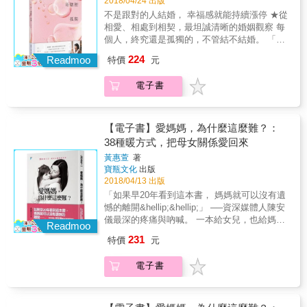
2018/04/24 出版
這不僅是個勇敢追尋愛情的故事，更是一個家
戀愛時，彼此是天造地設的美好想像，我們開
新撰寫的母女心事！
不是跟對的人結婚， 幸福感就能持續漲停 ★從
庭在頓失支柱後，媽媽與女兒間，如何各自面
始學習和「真實」的對方相處 對單身的人來
相愛、相處到相契，最坦誠清晰的婚姻觀察 每
對傷痛，從衝突到理解的過程。 & 作者流暢的
說，學習面對孤獨很重要。但對已婚的人來
個人，終究還是孤獨的，不管結不結婚。 「婚
文字與豐厚的情感讓親情、愛情、勇氣、生死
說，更重要。因為我們並不會因為已婚，就有
姻要運作良好可能有不變的真理吧，但是對我
與選擇等議題，透過看似戲劇化卻真實無比的
224
一個可以填補空虛、寄放孤獨的對象。 不再認
Readmoo
特價
元
來說，真正把我們綁在一起的，並不只是兩個
情節深深震撼人心，讓每個人都能從這個故事
為「我結婚，就是因為不想要一個人。」而是
人和諧分工的日常。而是那些如果不是因為結
中，帶走一點關於自身的思考與共鳴。 & ▍母
接受「每個人都有自己人生的功課」，不把這
電子書
婚，根本不會發生的，一次又一次的緊張和對
女間的相愛相殺，全都活靈活現躍然紙上，跳
份功課轉嫁到伴侶身上。知道自己有能力讓自
話。因為那些衝突，我們認識了別人沒有辦法
tone的母親、無奈的女兒，幽默詼諧、精采萬
己快樂，這種認知能讓我們克服對關係的恐
知道的自己和對方。所謂的夫妻並不是只是多
分，讓人讀來欲罷不能。&mdash;&mdash;作
懼，變成一個更有能力讓彼此快樂的人。 這是
出一張結婚證書，而是以夫妻這種身分相處，
家．編劇& 劉中薇& 感動推薦 & 【本書特色】
【電子書】愛媽媽，為什麼這麼難？：
一段透過婚姻，越來越了解自己，知道自己想
共同生活的點滴。」 ──羽茜 相愛，我們不夠
★ 數萬網友淚推的真實故事！臉書、Plurk、巴
38種暖方式，把母女關係愛回來
要什麼樣的幸福，接納彼此真實內在的旅程，
盲目；相處，我們不夠聰明。 當時到底為什麼
哈姆特各大社群瘋狂轉傳一年，數百則好評分
於是我們能夠在孤獨中，牽著彼此的手繼續前
黃惠萱
著
結婚，可能一輩子都在這解謎的過程啊。 戳破
享！ ★ 風傳媒連載點閱累計突破77萬人次！
寶瓶文化
出版
行。 ／關於婚姻裡的孤獨，她說： 婚姻裡，最
戀愛時，彼此是天造地設的美好想像，我們開
★ PTT熱門PO文「我媽的異國婚姻」作者，歷
2018/04/13 出版
讓人感到孤獨的是什麼？不是原本就沒有這個
始學習和「真實」的對方相處 對單身的人來
經一年爬梳自剖、全新撰寫的母女心事！&
人，而是有這個人，他卻不用你期望的方式待
「如果早20年看到這本書， 媽媽就可以沒有遺
說，學習面對孤獨很重要。但對已婚的人來
你──真實的你。 ／關於一起承擔不理想的生
憾的離開&hellip;&hellip;」 ──資深媒體人陳安
說，更重要。因為我們並不會因為已婚，就有
活，她說： 人一旦不能過自己想要的生活，至
儀最深的疼痛與吶喊。 一本給女兒，也給媽媽
一個可以填補空虛、寄放孤獨的對象。 不再認
Readmoo
少是能夠適應的生活，在情感上要對別人柔
的母女關係療癒書。 「只要和媽媽相處超過三
為「我結婚，就是因為不想要一個人。」而是
231
特價
元
軟，就會變得如此之難。 ／關於婚後性生活，
天，我們就一定會吵架。」 「我無法忘記媽媽
接受「每個人都有自己人生的功課」，不把這
她說： 夫妻之間真正的危機，不是表面上性生
對我的批評、謾罵與控制&hellip;&hellip;」
份功課轉嫁到伴侶身上。知道自己有能力讓自
電子書
活的有無，而是面對最親密的人，卻無法坦承
「我怨恨媽媽，但看她流淚，我的心卻好刺
己快樂，這種認知能讓我們克服對關係的恐
自己想要什麼和不想要什麼。 ／關於理性溝
痛。」 世界上，再沒有一種關係， 如同母親與
懼，變成一個更有能力讓彼此快樂的人。 這是
通，她說： 在婚姻裡越是想要強調自己是對
女兒之間，緊密複雜、幽微又糾葛。 當帶傷的
一段透過婚姻，越來越了解自己，知道自己想
的，就越是可能全盤皆輸。永遠要記得──自己
女人成為母親，當所有心理困頓在家族裡代代