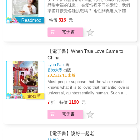
年輕，身體狀況也沒問題，應該沒有生物性因
他、愛他，和他共度下半輩子嗎？」這其實沒
料、小心火侯、用心調味&hellip;&hellip;然後一
在婚姻裡，不再爭執不休，將原來彼此的愛意
品嚐幸福的味道！ 在愛情裡不同的階段，我們
素，比較像是後兩個因素所造成的困難。＜案
有問到婚姻的核心。 應該問：「你願意接受他
道完美的料理才會讓人吃在嘴裡，甜在心裡。
一點一滴侵蝕，那麼，覺察自己與父母婚姻的
準備好接受各種挑戰嗎？ 兩性關係進入平穩階
例1＞中的大雄本來性需求就不高，戀愛期沒住
和父母的關係、教養的態度、手足的關係、對
&&&&&&&&&&&&&&&&&&&&&&&&&&&&&&&&
關係，釐清哪些特質與習慣是父母給你，你想
段，是否就是進入了「愛情的墳墓」？ 如何在
在一起，性慾往往經過醞釀而高漲，於是乾柴
於金錢的價值觀、對待小孩的堅持點
315
這是女王婚後第一次公開分享她的愛情如何開
Readmoo
特價
元
捨棄，而哪些特質是你需要，但當年父母無力
一段關係裡，維持和諧的頻率，仍能怡然地做
烈火，回味無窮。同居後因住家裡，一方面少
&hellip;&hellip;在知道這些差異後，仍願意和他
花、結果－從被婆婆以一碗麻油雞湯收買，嫁
給予，成為你的遺憾，再搭配上療癒與練習，
自己？ 藉著這本書，女王訴說她的觀點，陪你
了想像和期待，其次顧忌到隔牆有耳，焦慮遠
溝通、交流、對話，並願意在為了這個家的前
作人媳；從而激發她對做菜的熱情，不斷發揮
電子書
你就能找回幸福。 演講、團體暨工作坊等超過
一起體會幸福的各種滋味。 & 婚後的女王，改
超過性慾。婚後雖然少了顧忌，卻因為工作／
題下，和你的伴侶取得某種共識嗎？」這才是
料理的創意；以及想要深深扣住另一半的心，
上百場的黃之盈諮商心理師，細膩剖析35種婚
變很多，變得更柔軟、更溫暖、更自信，除了
功課壓力及婆媳微妙關係，往往回到家就已經
問到婚姻承諾的核心，這也是我們婚姻中的掙
樂得每天在家享受兩人的美食世界
姻伴侶，從「掌控型」、「受害者型」到「無
愛自己，更懂得愛別人。 為了讓另一半感受到
精疲力竭，無心無力恩愛了。美梅感覺大雄的
扎與真實樣貌。 ◎我們無法選擇父母，也無法
&hellip;&hellip;都將透過這本書給所有正在感情
法不成功型」等，她以專業及同理一一給予建
「家」的味道，婚前從不進廚房的她，婚後開
【電子書】When True Love Came to
父母不喜歡她，主要是婚前同居，且兩人均未
改變過去我們跟他們的關係，但我們能以覺
路上徘徊的男男女女，一些最中肯的建議。 &
議。我們無法選擇自己的父母，更無法改變父
始自己下廚，跟媽媽學、跟婆婆學、跟老師
有經濟基礎。不過，老人家不是鐵石心腸，倘
China
察、療癒和練習，找回我們的自在人生。
她更誠實的說出男女之間永遠「不會沒有問
母的婚姻關係，但我們每個人都有能力，讓自
學，愈做愈有心得，並意外的發現原來料理這
若兩人每天能撥點時間與長輩相處，幫忙做點
題」，告訴你兩性之間或是婚姻可能出現的問
Lynn Pan
著
己不重蹈覆轍，擁抱幸福。 本書特色 ◎書市極
麼迷人。 & 每一道菜從無到有，女王發現所有
家事，兩代關係必能改善，且在家時間多了，
香港大學
出版
題，但是所有的問題都有方法可以慢慢解開答
少有此類型的書，但有許多人卻深為此所苦。
事情的過程，原來都如同感情一般，需要備
心情會比較輕鬆，也不會那麼累。不過，最重
2015/12/11 出版
案，陪你一起面對、解決這些問題。
◎當我們結婚時，如果只問：「你願意包容
料、小心火侯、用心調味&hellip;&hellip;然後一
要的還是夫妻間的性溝通，不要光練不說。礙
Most people suppose that the whole world
他、愛他，和他共度下半輩子嗎？」這其實沒
道完美的料理才會讓人吃在嘴裡，甜在心裡。
於傳統，女性比較不敢談性，也不敢表達自己
knows what it is to love; that romantic love is
有問到婚姻的核心。 應該問：「你願意接受他
&&&&&&&&&&&&&&&&&&&&&&&&&&&&&&&&
的欲望。兩個人在床上相依卻疏於表達愛意，
universal, quintessentially human. Such a
和父母的關係、教養的態度、手足的關係、對
這是女王婚後第一次公開分享她的愛情如何開
金石堂
其實可以講些情話及輕度愛撫，培養性慾與心
supposition has to be able to meet three
於金錢的價值觀、對待小孩的堅持點
花、結果－從被婆婆以一碗麻油雞湯收買，嫁
1190
情，說出期待與感受。為了解除大雄的焦慮，
7
折
特價
元
challenges. It has to justify its underlying
&hellip;&hellip;在知道這些差異後，仍願意和他
作人媳；從而激發她對做菜的熱情，不斷發揮
夫妻也可以偶爾去摩鐵，享受暫時的專屬空
assumption that all cultures mean the same
溝通、交流、對話，並願意在為了這個家的前
料理的創意；以及想要深深扣住另一半的心，
間，放鬆身心，將功課及工作壓力以及對父母
電子書
thing by the word ‘love’ regardless of
題下，和你的伴侶取得某種共識嗎？」這才是
樂得每天在家享受兩人的美食世界
的顧忌拋諸腦後，自在地溫存，讓情慾升高，
language. It has to engage with the scholarly
問到婚姻承諾的核心，這也是我們婚姻中的掙
&hellip;&hellip;都將透過這本書給所有正在感情
渴望彼此，進行有品質的性愛。多了母愛，很
debate on whether or not romantic love was
扎與真實樣貌。 ◎我們無法選擇父母，也無法
路上徘徊的男男女女，一些最中肯的建議。 &
容易就少了恩愛＜案例2＞中名揚夫婦的狀況不
invented in Europe and is uniquely Western.
【電子書】說好一起老
改變過去我們跟他們的關係，但我們能以覺
她更誠實的說出男女之間永遠「不會沒有問
太相同。丈夫的性需求依舊，妻子卻變了，可
And it must be able to explain why early
察、療癒和練習，找回我們的自在人生。