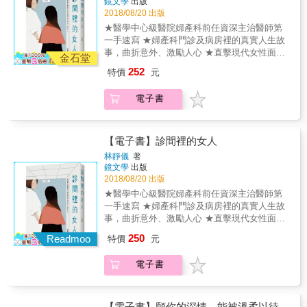
鏡文學
出版
幸福？ 為什麼該支持自己的丈夫，卻總是要我
與牢籠裡走出來。 ‧丈夫的外遇對象是她的親
說： 「不是的，我們再退讓、再犧牲，對方也
2018/08/20 出版
忍耐？ 作者透過自身的經驗反思這些問題，經
姊。娘家和夫家都勸她吞忍，跟她說「原諒別
不會感激或改變，只會更食髓知味、一再進
★醫學中心級醫院婦產科前任資深主治醫師第
過了數年的時間，察覺內在的問題，培養自己
人，就是放過自己」。 ‧她不斷償還公婆欠下的
逼，不會有苦盡甘來的那一天。所以，我們要
一手速寫 ★婦產科門診及病房裡的真實人生故
的力量，放下不知不覺從小就背負在她身上的
千萬賭債，最後卻連兒子的留學費都付不出
做的是立下界線，設下停損點，更別害怕拒絕
事，曲折意外、激勵人心 ★直擊現代女性面臨
女性束縛。 原本以為會以離婚收場的悲慘人
來。 ‧因為怕媽媽崩潰，她聽躁鬱症媽媽的話，
金石堂
他人，我們有拒絶他人的權利。而關係裡的尊
的沉痛難題，對頑強窠臼的犀利思辨 身體有病
生，竟大逆轉。 於是，人生的奇蹟，在她的下
扛下了800萬房貸，卻落到抱著孩子徹夜痛哭
252
特價
元
重與平等，不會從天下掉下來，別人也不會自
可以看醫生，但人生的苦該怎麼治？ 所有女人
半場一一出現&hellip;&hellip; 這是一個真實
&hellip;&hellip; 在台灣傳統的家庭教育與文化
動給妳，妳必須自己爭取與捍衛。更重要的
必須面臨的抉擇 所有男人不該逃避的課題 沒有
的、勇敢的、重新找回自己和愛的女人故事。
中，女性往往被隱性、幽微地要求，要乖巧、
電子書
是，我們需要深刻了解自己，為自己做適合的
標準解答的婚育、性別、家庭、世代等疑難雜
同時也存在著妳的故事，妳的眼淚，妳的出路
聽話、順從，甚至妥協、忍讓、犧牲。於是，
選擇與決定，並勇敢地承擔結果，而不是被
症&hellip;&hellip; 都在這名女醫師的診間裡，
&hellip;&hellip; 作者的話： 「婚後的日子，就
哪怕女性已經萬般委屈求全了，但糾葛在女性
動、消極地等待別人的看見、給予或成全。」
找到一線出路 一間大型醫院裡的婦產科，一位
像生活在黑暗漫長的隧道。我身在其中，來回
心中的仍然是：是不是自己只要再退讓一些、
因為曾走過心痛與心碎，賴醫師特別能體會為
不服輸的女醫師， 在她的診間和病房裡，有各
【電子書】診間裡的女人
徘徊不停，被困得喘不過氣來，但卻回不去也
是不是自己只要再犧牲一些，這些爭執與紛爭
了做到社會或他人眼中的好女人，女性們所付
式各樣的女人及女孩到來。 她們是來看病，還
走不出來。當時，我真的很想聽聽那些曾走出
就不會發生了？ 看診多年，傾聽無數女性患者
林靜儀
著
出的代價與眼淚。這是賴醫師特地為所有遍體
是看心？女醫師除了開藥開刀，能不能為她們
來的人的故事。所以，我鼓起勇氣寫出這本
鏡文學
出版
心事，但也更曾被傳統好女人的束縛，綑綁到
鱗傷的「好女人」所寫的一本療癒書，也是勇
的人生開一條路？ 這位始終掛心病人的女醫
2018/08/20 出版
書，就是為了幫助對像過去的我那樣，在婚姻
想輕生的賴奕菁精神科醫師，她想對這些女性
氣之書。 本書特色 ◎給習慣委屈求全、忍辱負
師，更身體力行在醫療界中努力為女性擴張立
中感到寂寞痛苦的人。我想要告訴你們，每個
說： 「不是的，我們再退讓、再犧牲，對方也
★醫學中心級醫院婦產科前任資深主治醫師第
重、息事寧人的妳。 ◎犧牲、委屈不是妳愛對
足點， 證明女人絕對不是「第二性」！ ───二
人都具有，可以過著不同人生的力量，不管現
不會感激或改變，只會更食髓知味、一再進
一手速寫 ★婦產科門診及病房裡的真實人生故
方的唯一選擇。 ◎王俸鋼（彰化基督教醫院司
十七件個案，是二十七個真實深刻的人生故事
在的你，處境有多麼艱難，一定都可以改變，
逼，不會有苦盡甘來的那一天。所以，我們要
事，曲折意外、激勵人心 ★直擊現代女性面臨
法精神醫學中心主任）撰推薦序；呂秋遠（律
─── 〈初診〉 我輕輕把她的T恤往上拉。呃，
過著自在幸福的人生。」
做的是立下界線，設下停損點，更別害怕拒絕
的沉痛難題，對頑強窠臼的犀利思辨 身體有病
師）、林靜如（律師娘）、陳安儀（資深媒體
250
一個鼓脹得很厲害的下腹。 「你沒有發現小腹
Readmoo
特價
元
他人，我們有拒絶他人的權利。而關係裡的尊
可以看醫生，但人生的苦該怎麼治？ 所有女人
人）、黃大米（作家）、鄧惠文（榮格分析師
鼓起來嗎？」 「&hellip;&hellip;嗯」，她有點
重與平等，不會從天下掉下來，別人也不會自
必須面臨的抉擇 所有男人不該逃避的課題 沒有
／精神科醫師）同感推薦（依姓氏筆劃順序排
尷尬，「我以為我發胖。」 &hellip;&hellip;那
電子書
動給妳，妳必須自己爭取與捍衛。更重要的
標準解答的婚育、性別、家庭、世代等疑難雜
列） ◎「因為溫柔的同情共感，書中每一段落
個腫塊，有點硬度，外表光滑，腫塊最頂端到
是，我們需要深刻了解自己，為自己做適合的
症&hellip;&hellip; 都在這名女醫師的診間裡，
的故事，真實呈現了無數受苦的女性生命的縮
肚臍上面兩根手指頭高度，幾乎是一個大白柚
選擇與決定，並勇敢地承擔結果，而不是被
找到一線出路 一間大型醫院裡的婦產科，一位
影，幾乎所有女性讀者都可以在不同的情節
的尺寸啊！ 〈家〉 「你還有沒有什麼事情要單
動、消極地等待別人的看見、給予或成全。」
不服輸的女醫師， 在她的診間和病房裡，有各
【電子書】願你的深情，能被溫柔以待