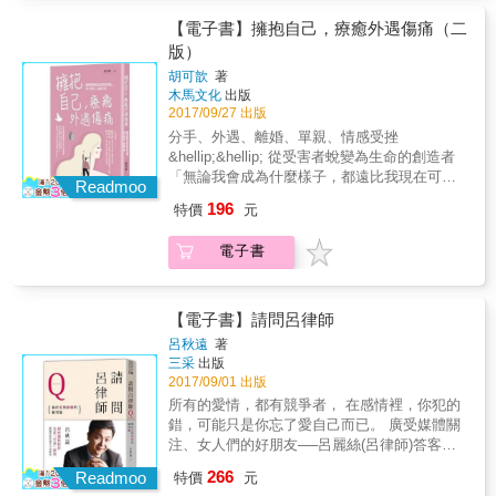
生，就像是沒有一個人可以為你的人生負責一
財務與個人情緒的危機&hellip;&hellip; 可心目
的基礎，讓你們學到建立美滿幸福婚姻的必備
方式，那就像是梳理著我們的傷痛，給出我們
愛次數減少了──溝通是解開閨房之樂的鑰匙
樣。 所以，你必須將父母的責任還給他們自
睹爸媽經歷的痛， 看到他們為孩子的付出、承
技巧。
【電子書】擁抱自己，療癒外遇傷痛（二
溫暖的擁抱。 & ※《從此，不再複製父母婚姻
&bull;煩死了，公婆（岳父母）一直干涉生活
己，他們得為自己的喜怒哀樂負責。而當你為
擔的勇氣、改變自我的胸襟。 七歲時，母親再
版）
──35種練習，揮別婚姻地雷，找回幸福》暢銷
──學習磋商和傾聽 &bull;為什麼他都要亂丟衣
自己的生命負責時，你也才有可能影響他們。
婚，她與姊姊擁有一個重組家庭， 以及新的家
書作者黃之盈心理師最新動人之作。 & ※我們
服──個性會影響行為 結婚，是人生中最重要的
胡可歆
著
「療癒心靈」之二： 給親愛的你： 就在此刻，
人──繼父、大她七歲的哥哥與大她六歲的姊
都是令人心疼的大人；一本與父母、與童年和
木馬文化
出版
抉擇之一，我們可以花極大的心思只為了幾小
僅有你和我，這裡很安全。我們不需要假裝，
姊。 十歲時，母親與繼父生了一個妹妹，為重
2017/09/27 出版
解的療癒之書。 ※特別製作數頁「療癒心
時的婚禮呈現，但對於如何使婚姻幸福，卻常
以討別人歡心，例如明明不傷心，卻要裝悲痛
組家庭增添新成員。 她與爸爸雖然沒有朝夕相
靈」，讓你在面對原生家庭傷痛的每一個痛苦
常準備不足或根本沒有準備。只談「相愛」就
分手、外遇、離婚、單親、情感受挫
欲絕；明明不開心，卻要大笑；明明不樂見，
處，但仍維持良好的父女關係， 爸爸每次交了
時刻，都能明瞭自己並不孤單，明瞭自己是有
結婚，有如到拉斯維加斯豪賭一場，把未來的
&hellip;&hellip; 從受害者蛻變為生命的創造者
卻拍手叫好，以便符合大家所期望你展現的樣
女朋友，一定會介紹給女兒認識。 在學校，可
價值，被深深愛著，而且有能力與力量走出父
幸福賭在瞬間的浪漫上。 不過，結婚的風險雖
「無論我會成為什麼樣子，都遠比我現在可以
子。 收起你的迎合，儘管展現你現在的樣子就
心發現自己的成長歷程，並非特例， 很多同學
Readmoo
母所給予的傷痛，走出自己的新人生。 「療癒
高，但為婚姻做好準備的報酬更高。 無論你是
想像的還要好。」---喬‧維泰利 創傷與失落，是
好。 假若你不想講話，就不要講話；假若你不
也有類似的家庭背景， 只不過，不是每個人都
196
特價
元
心靈」之一： 親愛的你，或許多年以來，你都
單身或已有固定對象，這本書都能幫助你們決
人生中都得面對的一則重要主題。 這是一本給
願意，就說你不想要；假若你不開心，就面無
能安然度過&hellip;&hellip; 可心如實寫下在離
認為自己有責任為父母的人生解決問題，你也
定「是否與何時」共結連理。如果你們已經訂
從愛情關係中，短暫恢復到「一個人」的書。
表情也無妨。 我們不需要扮演另一個角色，
婚與重組家庭中的成長經驗， 她回憶自己的夢
電子書
有責任讓他們開心，不讓他們失望。 但實情
婚，甚至結婚了，這本書可幫助你們檢視關係
當離開一段關係時，都會有著「受害者」所面
你，就是你。 「療癒心靈」之三： 只要是人，
魘、深層的不安與恐懼， 也記錄家庭變化下，
是，我們沒有一個人可以負擔另一個人的人
的基礎，讓你們學到建立美滿幸福婚姻的必備
臨到的負面情緒，憤怒、懊悔、受挫、孤獨、
都可能感受到我不好、我讓身邊的人不滿意
如何試著去理解父母的處境，自我調整與適
生，就像是沒有一個人可以為你的人生負責一
技巧。
寂寞等。這樣的情緒，有時如狂風暴雨有時卻
了、我做的不是很正確、我犯了一個錯，這些
應。 不管是過去的原生家庭或是現在的重組家
樣。 所以，你必須將父母的責任還給他們自
無聲無息站上心頭。不知怎麼了，很多時候
【電子書】請問呂律師
都是人生中的一部分。 但這不表示你不好、你
庭， 就在分分合合中，她體悟到──家庭的真
己，他們得為自己的喜怒哀樂負責。而當你為
「無法言宣（unspoken）」，找不到答案也無
沒有價值，所以也請多肯定自己，並給自己一
諦。
呂秋遠
著
自己的生命負責時，你也才有可能影響他們。
法走出。 你以為，你深深地愛著他。你以為，
個機會，允許自己和脆弱共處。 「療癒心靈」
三采
出版
「療癒心靈」之二： 給親愛的你： 就在此刻，
就是因為我愛他，所以我才這麼痛苦；而愛情
之四： 你屬於你自己，你不需要拿自己的人生
2017/09/01 出版
僅有你和我，這裡很安全。我們不需要假裝，
本身就包含了巨大的痛苦。我想，在泰半時
去換取別人的愛和肯定。 你生命中的失落與不
所有的愛情，都有競爭者， 在感情裡，你犯的
以討別人歡心，例如明明不傷心，卻要裝悲痛
候，妳誤解「愛」了。 身為心理諮商師的作
安全感，你可以試著疼惜自己、療癒自己。 只
錯，可能只是你忘了愛自己而已。 廣受媒體關
欲絕；明明不開心，卻要大笑；明明不樂見，
者，以自身、他人的經歷，走出傷痛的過程，
有先把自己愛回來，你也才有能力愛別人。
注、女人們的好朋友──呂麗絲(呂律師)答客問
卻拍手叫好，以便符合大家所期望你展現的樣
給予讀者一段重新探索關係的旅程。在下一段
來了！ 他們的問題有可能也是困擾著你的問
子。 收起你的迎合，儘管展現你現在的樣子就
266
關係來臨前，那是一段找尋自己、了解自己、
Readmoo
特價
元
題，聽聽麗絲怎麼說。 &bull;歷史上惡婆婆第
好。 假若你不想講話，就不要講話；假若你不
進而擁抱自己的過程。如何找到痛處的源頭，