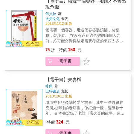
【電子書】給愛一個容器，婚姻才不會出
色，影響基礎，最終導致無情面對。 & && 從
圍繞在高山周圍的溪流，用你們的柔情滋潤它
現危機
正向角度來看，一起工作打拼事業的夫妻有更
的生命，這才是「1+1=1」。
何貝拉
著
多的時間相處、溝通，何其有幸，應好好掌握
大拓文化
出版
機緣，享受婚姻與工作，最終目標不是白頭偕
2013/11/12 出版
老就是好聚好散，何苦打得死去活來，爭到一
愛需要一個容器，用這個容器裝煩惱，裝憂
半家業，失去的又豈能計算？既然已結婚，就
愁，裝矛盾。 在沒有遇到適合妳的那個人之
該珍惜緣分，攜手到老。 & 本書特色 & 可讀性
前，妳可能會覺得結婚需要考慮的東西太多太
──本書故事中的所有人物雖多為化名，問題卻
金石堂
多了，但當妳真的遇見他時，妳會發現原來一
是常見且真實的，讀者或許不曾親身經歷，但
150
75
折
特價
元
切的一切都不是問題。為愛結婚，的確是件非
類似的情節或許曾發生在週遭親友身上，作者
常單純的事情。 世上有三種人可以不講理：一
以說故事的方式陳述每個個案，沒有艱澀的文
電子書
是瘋子；二是病人；三是情人。 真愛與「我愛
字，讀起來輕鬆，卻又能從中獲益良多。 & 實
你」無關，與金錢無關，與地位無關，與容貌
用性──書中詳列「幸福一生的30個關鍵策略」
無關&hellip;&hellip;它僅存於一碗粥，一碗湯
分別從＜相愛容易相處難＞、＜外遇事件簿
麵，一個座位，一次相視而笑之間。 在漫漫的
【電子書】夫妻檔
＞、＜性愛處方＞、＜婆媳過招＞、＜婚戀學
長夜中，只要有他相伴就足夠了，在人生的各
習＞等婚姻常見問題，自新婚期至中年期的婚
啡白
著
種障礙中，只要有他相伴就可以了，真愛博大
姻生活中挑出最常見的婚姻危機，以故事描述
三聯書店
出版
深邃，包容、用生命的力量守候著你的愛人，
點出問題，加以重點分析與說明，並引導解決
2013/10/11 出版
10年、20年&hellip;&hellip;情不死，愛永存。
之道。 & 專業性──作者為心理學博士、資深婚
城市裡有很多關於愛的故事，其中一些收藏在
姻諮商專家，擁有性教育師/性諮商師雙認證，
充滿人情味的老店裡，像紅酒一樣，醞釀數十
擔任婚姻諮商師二十多年，輔導過無數個案，
年。 & 本書記錄了七對老店夫妻的故事。這些
實務及教學經驗豐富，並長期擔任自由時報及
大時代裡的小品，見證愛是經歷時間琢磨的寶
324
金石堂
特價
元
多家雜誌情愛婚姻專欄作家。
石。書中的主角經營冰廳、米舖、旗袍店、眼
鏡店、印刷店、影樓和大牌檔，一路上他們是
電子書