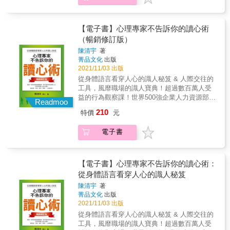
行為基準線。 Step 3 提出可疑問題（Guilt
運用Ｍ．Ａ．Ｇ．Ｉ．Ｃ五大技巧， 看穿隱身
Questions）：提出可能讓對方有罪惡感的問
背後的真相，成為百發百中的讀心高手！ 每人
題，觀察其反應。 Step 4 指標
平均每10分鐘的談話中，就會出現3個謊言 學
【電子書】心理專家不告訴你的讀心術
（Indicators）：在連續對話中搜尋線索，找出
會識謊，是掌握人心的第一步！ 只要經過訓練
（暢銷修訂版）
說謊指標。 Step 5 再次檢查（Check
與練習，就能大幅提升識謊成功率！ 說謊者的
Again）：重新檢視對方說實話和說謊時的差別
陳清宇
著
三階段表徵── 第一階段──情緒反應：過度亢
反應。
菁品文化
出版
奮 第二階段──交感神經反應：敲手指、坐立不
2021/11/03 出版
安、語速加快 第三階段──認知反應（試圖掩
從身體語言看穿人心的識人秘笈 & 人際交往的
飾）：藏匿手部動作、刻意看著對方眼睛
工具，風靡職場的識人寶典！超過數百萬人受
&hellip;&hellip; 謹記M．A．G．I．C五字口
益的行為觀察課！世界500強企業人力資源部都
訣，化身人肉測謊機！ Step 1 找出動機
Readmoo
在用的面試絕招！一部適用於商場、職場、人
（Motivation）：思考對方是否有說謊動機？
210
特價
元
際場的晉升手冊 。一本想看透他人和不想被他
Step 2 提出控制問題（Ask Control
人看透的人都爭相傳閱的智慧寶典 。 & 每個人
Questions）：詢問已知真實答案的問題，建立
電子書
身上都會發出訊息，暗示別人，我們稱之為
行為基準線。 Step 3 提出可疑問題（Guilt
&mdash;&mdash;身體語言。心理專家教你讀
Questions）：提出可能讓對方有罪惡感的問
懂微表情、微動作背後的隱情與真相！掌握識
題，觀察其反應。 Step 4 指標
人妙術，讓虛偽欺詐者顯露真形；煉就金睛火
【電子書】心理專家不告訴你的讀心術：
（Indicators）：在連續對話中搜尋線索，找出
眼，令居心叵測者彰顯心機。只要你能看懂這
從身體語言看穿人心的識人秘笈
說謊指標。 Step 5 再次檢查（Check
些訊息，就能洞察人心，有效提高識別人心的
Again）：重新檢視對方說實話和說謊時的差別
陳清宇
著
能力。 & 作者為心理學博士，有多年實務經
反應。
菁品文化
出版
驗。本書在大量資料和成果的基礎上，去偽存
2021/11/03 出版
真，去粗取精，綜合而成的。提供了很多容易
從身體語言看穿人心的識人秘笈 & 人際交往的
操作的方法，清晰明瞭，可以按條目查對的方
工具，風靡職場的識人寶典！超過數百萬人受
式總結出來，透過現象看本質，一針見血。想