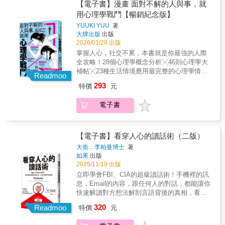
心」5步驟一套可練習、可驗證、可實際操作的
信、脆弱、叛逆、渴望被理解，都藏在細節
【電子書】漫畫 面對不解的人與事，就
實，身體早已說出真相。99％的人忽略的非語
心理觀察系統。讓你從第一眼印象開始，逐步
裡。穿搭，比你想像得更誠實。一眼看穿，不
用心理學戰鬥【暢銷紀念版】
言訊號，一套讓你在關鍵時刻，少看錯人的洞
拆解一個人真正想呈現的樣子。Ｓ ○ 掃描
靠直覺，是靠心理。從穿搭開始，讀懂人心。
察人心模式。????? 本書五大亮點 ?????● 不
YUUKI YUU
著
（Scan）：快速接收環境訊息Ｐ ○ 分解
◎專文推薦◎李忻潔 《Marie Claire美麗佳
大牌出版
出版
是背動作，而是學會「怎麼判讀」● 從肢體、
（Pare）：篩選關鍵訊息與特質Ｅ ○ 放大
人》總編輯吳姵瑩 諮商心理師／愛心理創辦
2026/01/28 出版
眼神、聲音到手機行為，全方位洞察人心● 戀
（Enlarge）：聚焦細節行為Ｅ ○ 評估
人
愛、職場、銷售、談判，一本全包● 系統整理
掌握人心，社交不累，本書就是你最強的人際
（Evaluate）：推測行為背後的可能心理Ｄ ○
「危險行為早期訊號」● 大量案例 ? 心理解析
全攻略！28個心理學概念分析╳46則心理學大
決定（Decide）：形成心理上的初步判斷從細
? 自我測驗你不是不會看人，只是沒有人教
補帖╳23種生活情境應用最完整的心理學情境
節到整體，從名人案例到自我練習，本書將幫
Readmoo
你，怎麼看，才不會看錯。● 明明很努力，卻
大全，讓你：☑戀愛更甜 ☑交友順利 ☑職場自
助你：● 快速判讀：在短時間內抓出關鍵訊
293
特價
元
總是看錯人？● 關係出問題，你永遠最後一個
救一次搞懂人際互動的所有眉角！小松川胡桃
號，勾勒性格輪廓與心理傾向。● 訊號解析：
知道？● 「已讀不回」背後，其實有答案。●
是個社會新鮮人，滿懷幹勁的她，卻因工作不
從服裝、配件、飾品、妝髮、包款與鞋襪，讀
電子書
一靠近就不舒服的人，在警告你什麼？● 微表
順而陷入沮喪。缺乏經驗的她該如何改變命
出行為與情緒訊號。● 風險辨識：看穿修飾與
情變化，往往決定成交關鍵。● 比對方快一
運，重新找回自信，甚至開展一段新戀情？這
包裝，避免被表象牽著走。● 策略應對：建立
步，掌握談判節奏。● 怎麼看對方有沒有「勢
一切的關鍵就在於──能否活用心理學！搞不定
清楚的互動策略與自我定位。● 自我校準：由
利眼」？● 直覺被說成「想太多」，其實它一
的人、摸不透的心、猜不透的行為……幸好，
【電子書】看穿人心的讀話術（二版）
他人反觀自身，強化自我覺察與形象管
直在提醒你。● 第一次約會，就能感覺氣場對
你的人際煩惱，都可以靠心理學解決！本書給
理。????? 本書特色 ?????● 從鞋包、妝髮、
大衛．李柏曼博士
著
不對。● 快速理解察言觀色「招財術」。◎專
你日常生活中最需要的心理學技巧，讓你一學
如果
出版
配件等細節，看見情感與人格模式。● 名人穿
文推薦◎黃惠萱 臨床心理師趙政岷 時報出
就上手，職場、戀愛、人際也能更得心應手！
2025/11/19 出版
搭 ? 心理深度解析。● 30天實作練習，每天5分
版董事長
＼人際A咖都在用！心理技巧大補帖／【人際溝
鐘，建立洞察肌肉。???? 誰需要本書？ ????●
立即學會FBI、CIA的超級讀話術！手機裡的訊
通】如何提升表達能力，在人際關係中如魚得
想快速看懂他人的心理與性格。● 想透過穿
息，Email的內容，跟任何人的對話，都能讓你
水？＃看懂肢體語言、運用鏡像效應，你我都
搭、配件，解讀情感與心理狀態。● 對名人穿
快速解讀對方想法解剖言語背後的真相，看穿
能是人氣王！【職場必備】如何讓主管信任
搭、時尚選擇背後心理感到好奇。● 渴望提升
別人沒有說出來的真實想法無論是客戶、同
320
你、前輩提攜你，培養職場即戰力？＃掌握職
Readmoo
特價
元
自我風格與社交智慧。當你學會從裝扮讀懂心
事、上司、好友、家人，甚至戀愛對象，你要
場應對術，出人頭地有策略！【商業策略】如
理，說話將更有溫度、互動更自在，在人際、
如何辨別他們的真心？誰會站在你這邊？誰會
何讓對方難以拒絕你的要求？＃善用以退為