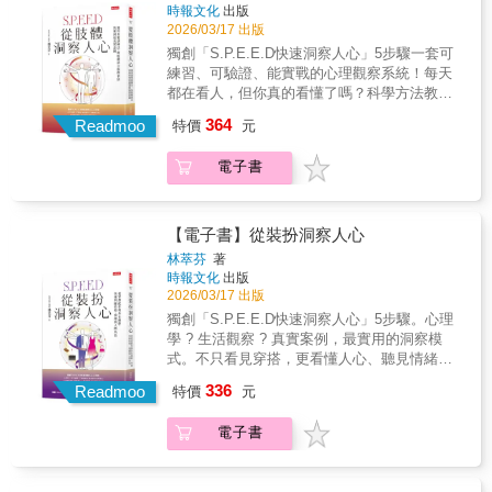
拆解一個人真正想呈現的樣子。Ｓ ○ 掃描
時報文化
出版
是背動作，而是學會「怎麼判讀」● 從肢體、
（Scan）：快速接收環境訊息Ｐ ○ 分解
2026/03/17 出版
眼神、聲音到手機行為，全方位洞察人心● 戀
（Pare）：篩選關鍵訊息與特質Ｅ ○ 放大
愛、職場、銷售、談判，一本全包● 系統整理
獨創「S.P.E.E.D快速洞察人心」5步驟一套可
（Enlarge）：聚焦細節行為Ｅ ○ 評估
「危險行為早期訊號」● 大量案例 ? 心理解析
練習、可驗證、能實戰的心理觀察系統！每天
（Evaluate）：推測行為背後的可能心理Ｄ ○
? 自我測驗你不是不會看人，只是沒有人教
都在看人，但你真的看懂了嗎？科學方法教
決定（Decide）：形成心理上的初步判斷從細
你，怎麼看，才不會看錯。● 明明很努力，卻
你：把「看到的」精準轉化成「看懂的」！／
364
節到整體，從名人案例到自我練習，本書將幫
Readmoo
特價
元
總是看錯人？● 關係出問題，你永遠最後一個
讀懂人心，是一種現代生存能力。很多關係的
助你：● 快速判讀：在短時間內抓出關鍵訊
知道？● 「已讀不回」背後，其實有答案。●
真相，其實早就寫在表情與動作裡。從肢體、
號，勾勒性格輪廓與心理傾向。● 訊號解析：
電子書
一靠近就不舒服的人，在警告你什麼？● 微表
眼神、聲音到日常行為，用一套可複製、可練
從服裝、配件、飾品、妝髮、包款與鞋襪，讀
情變化，往往決定成交關鍵。● 比對方快一
習的模式，在職場、戀愛到危險辨識中，做出
出行為與情緒訊號。● 風險辨識：看穿修飾與
步，掌握談判節奏。● 怎麼看對方有沒有「勢
更清醒、更安全的判斷。● 面試時，對方是在
包裝，避免被表象牽著走。● 策略應對：建立
利眼」？● 直覺被說成「想太多」，其實它一
說實話，還是在包裝自己？● 約會時，那些細
【電子書】從裝扮洞察人心
清楚的互動策略與自我定位。● 自我校準：由
直在提醒你。● 第一次約會，就能感覺氣場對
微動作，是好感、猶豫，還是防備？● 談合
林萃芬
著
他人反觀自身，強化自我覺察與形象管
不對。● 快速理解察言觀色「招財術」。◎專
作、做生意，對方是真的有興趣，還是只想敷
時報文化
出版
理。????? 本書特色 ?????● 從鞋包、妝髮、
文推薦◎黃惠萱 臨床心理師趙政岷 時報出
衍？● 日常生活中，你是否曾把危險誤當成個
2026/03/17 出版
配件等細節，看見情感與人格模式。● 名人穿
版董事長
性？一本真正「實用」的肢體語言實戰書！傳
獨創「S.P.E.E.D快速洞察人心」5步驟。心理
搭 ? 心理深度解析。● 30天實作練習，每天5分
授「S.P.E.E.D快速洞察人心」5步驟！Ｓ ○ 掃
學 ? 生活觀察 ? 真實案例，最實用的洞察模
鐘，建立洞察肌肉。???? 誰需要本書？ ????●
描（Scan）：快速掌握整體狀態與異常點Ｐ ○
式。不只看見穿搭，更看懂人心、聽見情緒、
想快速看懂他人的心理與性格。● 想透過穿
分解（Pare）：拆解肢體、表情、聲音、行為
讀出關係潛台詞。看穿表象、理解心理--你將更
搭、配件，解讀情感與心理狀態。● 對名人穿
336
線索Ｅ ○ 放大（Enlarge）：抓住高風險、高情
Readmoo
特價
元
懂自己，也更懂他人。／外表，真的會說話。
搭、時尚選擇背後心理感到好奇。● 渴望提升
緒密度訊號Ｅ ○ 評估（Evaluate）：結合情
而且，比你想像得更誠實。這不是讀心術，而
自我風格與社交智慧。當你學會從裝扮讀懂心
境，避免誤判Ｄ ○ 決定（Decide）：做出最有
電子書
是一種看懂人、也看清關係的能力。學會從裝
理，說話將更有溫度、互動更自在，在人際、
利、最安全的應對很多書教你怎麼說話，這本
扮讀懂心理，你會發現，很多互動的問題，其
親密關係與自我探索中，多了一份安靜卻強大
書，教你在對方開口前，就已經看懂。會看
實早就寫在細節裡。／「S.P.E.E.D快速洞察人
的洞察力。不只是外表，更是內心線索──自
人，是一種後天可訓練的能力。當語言不再誠