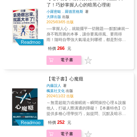
達，一次保護自己不踩雷！【安全推薦】文
了！巧妙掌握人心的暗黑心理術
這個人幫我投資嗎？會不會是詐騙？每一天，
森／「文森說書」頻道主賴芳玉／知名律師蕭
我們都會面對無數人際關係的選擇與判斷。要
小羅密歐．羅德里格斯
著
婷文／諮商心理師謝伯讓／台大心理系副教授
是做出錯誤的決定，可能會讓你成為難以承受
大牌出版
出版
蘇益賢／臨床心理師蘇俊濠／精神分析主題作
的受害者！讓真正的專家幫助你打造識人雷
2025/03/05 出版
家
達，無論是面對面交談、網路互動，甚至只是
──掌握人心，就能擺平一切難題──默默練就一
一通電話，讓你從見面的第一天起，就能看出
身不戰而勝的本事，讓你要風得風、要雨得
對方的心理狀態，提前避開那些可能傷害或利
雨！隨時自帶強大氣場走到哪裡，都是對你最
Readmoo
用你的人。【獨家收錄】✅ 5分鐘完成！心理掃
有利的絕對好局！9項心理強化攻略 ╳ 11則操
266
特價
元
描術輕鬆判讀對方情緒穩定度，從第一印象就
控人心法則 ╳ 12個超越自我極限技巧11種支配
看出端倪。✅ 對話解碼術：幾句話識破異常徵
勝負絕技 ╳ 12招超強開運術★最適合「普通
電子書
兆聊天的內容和用詞，隱藏著真實性格的蛛絲
人」的暗黑心理術大全【上班族懶人必備】小
馬跡。✅ 危險級數評分表，一目瞭然！從一級
人退散，職場舒暢！工作輕鬆三倍速【憨厚老
到三級，快速辨識對方是否具有潛在風險。
實人必備】業績翻倍，領先同業！如願成為大
✅ 14項關鍵指標，分析情緒健康度打開情緒雷
贏家的潛意識技巧【致富心機必備】客戶上
【電子書】心魔癮
達，一次保護自己不踩雷！【安全推薦】文
門，訂單不斷！省心省力的說服法【個人成長
內藤誼人
著
森／「文森說書」頻道主賴芳玉／知名律師蕭
必備】自我肯定，我說了就算！神意志從容應
楓葉社文化
出版
婷文／諮商心理師謝伯讓／台大心理系副教授
付各種場合身為前賭場荷官、亞洲No.1最強讀
2024/11/22 出版
蘇益賢／臨床心理師蘇俊濠／精神分析主題作
心師，作者濃縮多年親身經驗，透過賭場輸贏
～無需超能力或催眠術～瞬間操控心理＆說服
家
百態，收集贏家各類的「勝利法則」，結合心
他人，打破人際溝通的障礙！【本書特色】◎
理學理論與潛意識技巧，親授55項「無往不利
提供多種心理學技巧，如提問、沉默及暗示，
的暗黑心理術」，教你消滅檯面下的恐懼與不
根據不同情境靈活應用，增強說服力！◎每小
252
安，霸氣掌控人生勝局，取得全面優勢。做人
Readmoo
特價
元
節後都有精簡總結，加深印象，幫助回顧並掌
有心機，做事0危機！懶人、普通人、老實人必
握關鍵概念！◎實際案例＋心理學實驗數據，
備，最高明の暗黑心理術──向上管理‧部下挺
電子書
分析溝通技巧和心理操控的效果，理解理論背