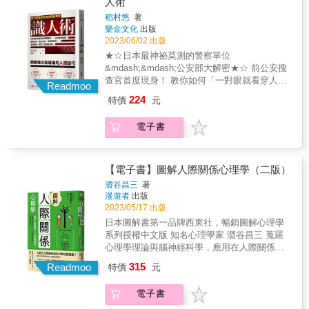
人術
在、未來會成為怎樣的人 本書呈現了人類如何
索時間，更快融入職場步調，並擁有好人
訊息，例如：眼睛能表達出愛意與憐憫，鼻子
人，眼光真的比較準？（練習讀人術不能靠情
一步步建立心智理論，學會讀心；心智理論是
氣。」──郭南廷／職場達人、人資暗黑棋局總
稻村悠
著
能注意到其他人的費洛蒙，讓人們彼此靠近
商） 跟一群人聊天，事後卻發現，不同的人對
一系列的發展，有階段步驟，而且非常迷人。
編輯 「誠心建議：心術不正的人，最好別看這
樂金文化
出版
等。人際互動上，親疏遠近，身體姿態也會表
於當時的描述竟然天差地別。（每個人的判讀
每個階段若沒有充分發展，對兒童以及最終長
2023/06/02 出版
本。因為作者巧妙地結合心理學，讓讀者了解
現出人際的距離。至於家庭關係，那更不用說
元素難以捉摸） 有的人一見到你，與你有很多
成的大人，都會有負面影響；影響層面包括能
如何在互動時，透過簡單技巧引導對方、建立
★☆日本最神祕莫測的警察單位
了，從頭到尾的許多動作，都透露出太多的訊
眼神交流、誇獎你，你以為這人一定喜歡你，
否展現良好的社交能力、建立完整的生命故
更順暢的關係。但如果你是位善良好人，那就
&mdash;&mdash;公安部大解密★☆ 前公安搜
息甚至祕密等。 不論是日常接觸的熟悉或陌生
但，其實他對每個人都這樣。（難道又是自己
事、確實享受戲劇與電影，以及過自己想過的
別客氣啦！好好運用書中策略，創造優勢並扭
查官首度現身！ 教你如何「一對眼就看穿人
人、工作夥伴的真實想法、潛在對象是否對你
自作多情？） & 你遇到的每一個人，都是不折
Readmoo
人生。 理解了心智理論，我們就能更明白人性
轉人際吧！」──瑪那熊／知名諮商心理師、約
心」 & ｜獨家揭密！守護日本國土安全的無名
感興趣，或是如何以討人喜歡的方式展現自
不扣的謎團。對你來說另一個人的世界，就像
224
特價
元
的本質、更了解兒童以及童年時的自己，也更
會教練 讀者好評推薦 ★我厭倦當個沒有存在感
英雄｜ 隱姓埋名、亦正亦邪、不擇手段
己，在觀察他人及自身表現上，本書堪稱是了
一個黑盒子。但我們沒有受過FBI探員訓練，也
能從他人身上交流學習，並且能將我們的人際
的人，所以買了這本書，收穫很大！ ★實際使
&hellip;&hellip;在日本動漫、小說與連續劇中皆
解肢體語言的必備參考書。讀懂它，就能讀懂
不具備心理學學位，要如何真正理解他人的行
電子書
關係處理得更好。 為什麼我們能察言觀色，解
用的效果很好，其實掌握主導權，就在於小細
十分活躍的公安警察，與一般在街頭可見的警
人心，更重要的是，也讓自己學會掌握人際溝
為模式與背後動機？ & 社交互動專家與對話溝
讀人心？ 為什麼我們總是著迷於八卦？ 為什麼
節。 ★簡單易懂，而且，我發現我的主管也使
察職務不同。真實世界的他們，負責對可能企
通的訣竅。 &
通教練派翠克．金，活躍於社群媒體多元化的
推理故事最受歡迎？ 為什麼我們會對著沒生命
用了書裡的技巧&hellip;&hellip; ★沒有主導
圖組織暴力活動、侵害國家利益的團體或敵國
溝通時代，他提出關鍵一說：「一旦我們了解
的布偶說話？ 為什麼我們喜愛超級英雄？ 我們
權，在戀愛上就只能當好人，我很想試試看！
諜報活動等，進行情搜或查緝，相當於日本的
【電子書】圖解人際關係心理學（二版）
自己，就能精準發揮讀人術。」 & 對話溝通教
怎麼辦到的？ 為什麼我們會發展出這些能力？
&
CIA（美國中情局）情報員。這群警界菁英，最
練從「心理與本性」抽絲剝繭：每個人會利用
澀谷昌三
著
什麼時候學會的？ 這些能力如何影響我們的生
擅長的其實是與人相處，深化關係後獲取珍貴
漫遊者
出版
防衛機制來逃避責任跟負面情緒；每個人都有
活、影響我們對自己的看法、行為以及和他人
的情報。 本書作者曾是警視廳公安搜查官，他
2023/05/17 出版
認知偏差、下意識的驅動影響中立客觀；每個
的互動？如果無法讀心，又會如何？ 這一切，
以洞燭機先的情報蒐集能力與高超的調查手腕
人的情緒與價值觀、直覺性成為判讀的依據。
日本圖解書第一品牌西東社，暢銷圖解心理學
要歸因於人類獨一無二的特質：心智理論。 心
獲得高度評價，榮獲「警視總監賞」等各種獎
& 但更深一層的意義是，為什麼嘗試理解他人
系列授權中文版 知名心理學家 澀谷昌三 蒐羅
智理論是我們用以思考群體生活、人際互動的
項。回歸民間後，他將畢生習得用來引導珍貴
的同時，我們竟然能夠窺見自己的內心？發現
心理學理論與腦神經科學，應用在人際關係上
能力， 更是人類智力得以進化發展的關鍵基
情報的技巧，實際運用於日常生活中如何識人
別人身上的特質，讀懂他人非語言的過程，竟
人跟人的相處為什麼這麼複雜？ 就讓心理學家
礎。 本書將一一解答這一連串的問題。 書評推
315
心機，並與他人構築強烈的信任關係。 & ｜專
Readmoo
特價
元
也等同掌握自我的成長能力？希臘哲學家亞里
當你的人際關係顧問吧！ 實用‧易懂‧超有趣 3分
薦 「&hellip;&hellip;一份有關發展心理學中最
家認證！一般人生活中可用的極祕心理術｜ 人
斯多德曾說：「了解自己，是一切智慧的開
鐘讀懂一個概念╳150則人際關係難題清晰詳解
富饒和持久的研究計劃的易讀之作。」──哈佛
與人之間關係再親密，心中多少還是會保留一
電子書
端。」 & 《最強讀人術》不僅是讀懂他人的祕
從心理學觀點，解決各種人際關係的疑難雜
大學教育學講座教授 保羅．哈利斯（Paul
些小祕密；更別說不太熟的人，彼此之間彷彿
笈，更重要也是建立自我的溝通技巧，提高談