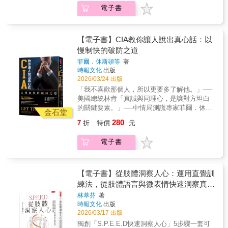
引出對方的真心話??家長、老師、伴侶、管理
你將獲得三大關鍵思維力 ✦✔ 思辨力｜釐清話
電子書
者與商務人士必備的溝通指南每當我們想到審
語真偽，突破模糊與誤導✔ 表達力｜說出有條
訊、套話的場景，總會浮現城府極深的情報人
理、有說服力的觀點✔ 判斷力｜不再被情緒或
員，或是輪流出場的「好警察、壞警察」……
權威牽著走，做出理性決策無論是想提升溝通
可惜的是，這些都是刻板形象，在本書作者休
【電子書】CIA教你讓人說出真心話：以
力、增強思辨力，還是想更清楚地認識自己與
士頓等資深的審訊專家看來，反而更容易讓對
慢制快的破防之道
他人，這本書都能帶你跳出情緒旋渦，看見事
方升起防衛心。因此，唯有充滿真誠的對話氣
情的本質。《一讀就上癮的邏輯學》——讀完
菲爾．休斯頓等
著
氛，當事人才會自己吐露實情。本書的重點不
真的會上癮！
時報文化
出版
在於教導讀者如何破解對方的表情、手勢或口
2026/03/24 出版
氣，而是要學會磨練自己的專注力、傾聽力、
「我不喜歡那個人，所以更要多了解他。」──
口語能力和同理心，如此才有辦法打破溝通的
美國總統林肯「真誠與同理心，是讓對方坦白
僵局。本書第一部分由三位CIA專家領軍，先解
的關鍵要素。」──中情局測謊專家菲爾．休士
說套話的心理學原理，包括讓當事人維持在
金石堂
頓《紐約時報》暢銷經典！美國首屈一指的測
「短期思維模式」以左右他的注意力，不讓他
280
7
折
特價
元
謊專家教你如何以非暴力、無威脅的對話技巧
有時間找藉口和拼湊謊言。接下來，以關心與
引出對方的真心話??家長、老師、伴侶、管理
模糊的語句開場，而說話的口氣要掌握SEL三
電子書
者與商務人士必備的溝通指南每當我們想到審
大技巧1. Slow：放慢說話速度。2. Engage：
訊、套話的場景，總會浮現城府極深的情報人
注意力放在訊問對象身上。3. Low：講低說話
員，或是輪流出場的「好警察、壞警察」……
音量。除了各項原則外，三位專家會以他們生
可惜的是，這些都是刻板形象，在本書作者休
【電子書】從肢體洞察人心：運用直覺訓
涯的重大案例來說明如何實戰破敵。到了第二
士頓等資深的審訊專家看來，反而更容易讓對
練法，從肢體語言與微表情快速洞察真實
部分，則由談判專家羅梅瑞律師來說明，這些
方升起防衛心。因此，唯有充滿真誠的對話氣
方法如何應用到生活中。他強調，無論是面對
意圖
林萃芬
著
氛，當事人才會自己吐露實情。本書的重點不
說謊的孩子、面試員工或和伴侶交談，都可以
時報文化
出版
在於教導讀者如何破解對方的表情、手勢或口
用上頂尖情報員的技巧，而最重要的，就是令
2026/03/17 出版
氣，而是要學會磨練自己的專注力、傾聽力、
對方產生好感，讓自己成為對方的樹洞。本書
獨創「S.P.E.E.D快速洞察人心」5步驟一套可
口語能力和同理心，如此才有辦法打破溝通的