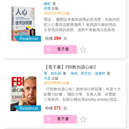
書原名：怪咖心理學：史上最搞怪的心理學實
就必須先學會藏心，像《三國演義》裡的劉備
下，提高別人對自己的好感與認同、增加問題
陳曉
著
像」，這只會讓主管覺得你在逃避責任！ ▌男
驗，讓你徹底看穿人心
一樣「喜怒不形於色」，當你開始閱讀本書
高寶
出版
解決的機會，進而贏得人生的幸福。這就是本
女大不同？懂得察言觀色，戀愛關係不踩雷！ ˙
時，就已經踏上「用心做人，小心行事」的藏
2022/11/30 出版
書想傳遞的核心理念，活用心理學──只要看起
猜猜看！外表髒兮兮的帥哥和乾淨整潔的平凡
心道路。 &
來很厲害，就可以了！ & 日本知名心理學者齊
警語： 翻開這本書前請務必想清楚，你真的想
男，何者較受女性歡迎？ ˙心儀的人對自己有什
藤勇，全方位心理學大全，重磅出擊！ 讓你突
把人心看得這麼透澈嗎？ 爸媽講不聽的理由、
麼看法？千萬別錯過對方釋放的神祕訊號！ ˙夫
破困境、備受肯定、老闆愛你、戀情順利、自
主管找你碴的原因、渣男不會被淘汰的真相，
妻臉不是沒道理，人們對於臉部五官與自己相
我升級！ 5大黃金心理定律 ╳ 9組必勝心理修
以及宇宙最難解的謎題――為什麼你越累越想
似的人會感到特別親切！ ˙當他正與你高談闊論
294
Readmoo
特價
元
練 ╳ 3部曲暗黑心理測驗 194條致勝技巧 ╳ 95
滑手機？ & ★武志紅心理聯合出品，口碑爆棚
家中情況時，眼神卻老是往右上飄，表示有可
則暗黑警句 & 我們無法看出他人的心裡在想什
★研究心理學15年資深教授專業解說
能正在說謊！ ˙如果不想讓女性討厭你，最好少
電子書
麼，也無法隨心所欲地操控別人的所作所為。
★100,000學員人氣課程精華集結 & 41個生活
說「總之」、「也就是說」、「所以」這幾個
明明知道這些道理，但是事情的發展無法受你
故事╳10個心理測驗╳13個練習題╳17個思考
詞。
控制，又讓你焦慮不安，心煩不已。心理學正
題 教你如何透過心理學，正確使用人心， 不論
是一門幫助你把這些難以克制的不安，轉化成
遇到什麼情況、各種奇葩，都能破解背後的心
【電子書】FBI教你讀心術2
力量的學問！ & 日本知名心理學者齊藤勇，在
理機制，從容應對。 & ＊ & 生活中真正無往不
喬．納瓦羅
著 、
東妮．斯艾拉．波茵特
著
本書收錄多則實用的心理技巧，他將帶領讀者
利的人，通常都是既能做自己，又很好相處的
大是
出版
了解，藉由肉眼觀察到的言行舉止，解讀人們
人。 & 為了達到這個目的，了解人心只是第一
2022/08/30 出版
沒有說出的真心話。並在不影響整體局面的情
步，真正的關鍵是了解以後，改變行為與態
《FBI教你讀心術》銷售排行榜冠軍、年度十大
況下，如何自然地操控他人的潛意識，讓別人
度。武志紅「看見心理平臺」課程主講人 陳
影響力好書， 國防大學、安泰人壽、永豐餘、
對你好感十足、加倍信任、穩居上風！ & 讓人
曉，以生活化的故事、淺顯易懂的解說，告訴
三商美邦、彰師大輔諮系&hellip;&hellip;指定必
看起來無所事事，其實你無所不能！ 別人喊不
你從了解人心到改變行為與態度的完整步驟。
讀， 《聯合報》、《商業周刊》、《今周
動你，又幹不掉你！ ☆只要看起來很厲害，就
271
& 步驟①理解自我 為什麼有人想一夕成名，有
Readmoo
特價
元
刊》、《壹週刊》專文報導。 & 作者納瓦羅曾
可以了！☆ & ◤職場心機◢ 讓主管和部下都
人卻連家門都踏不出去？心理運作的機制複
親自來臺傳授FBI讀心術，連兩場大爆滿， 掀
對你言聽計從 &rarr; 面對機車的主管，就以面
雜，但主要都是為了減輕自己內心的衝突，維
電子書
起臺港兩地讀心術系列風潮。 相關系列作
帶微笑來攻擊──負面安撫 &rarr;「是你就沒問
持自我的平衡。 & 步驟②探究行為 老闆對我有
《FBI套話術，讓他不知不覺說真話》、 《FBI
題！」讓廢柴部下變人才──畢馬龍效應 &rarr;
意見，是老闆難搞，還是我太奇葩？人的行為