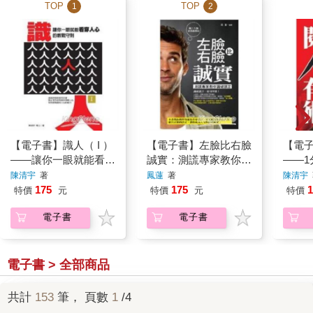
TOP
TOP
1
2
【電子書】識人（ I ）
【電子書】左臉比右臉
【電
——讓你一眼就能看穿
誠實：測謊專家教你識
——1
人心的教戰守則
破謊言
心
陳清宇
著
鳳蓮
著
陳清宇
175
175
1
特價
元
特價
元
特價
電子書
電子書
電子書 > 全部商品
共計
153
筆， 頁數
1
/4