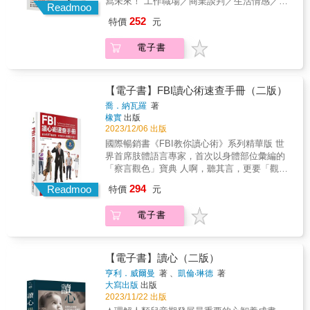
寫未來！ 工作職場／商業談判／生活情感／交
沉默、提問的藝術，以及透過肢體語言來建立
Readmoo
友應對 隨心所欲，操控自如，再也沒有難談的
信任，啟發你如何不用舌燦蓮花，也能成功抓
252
特價
元
事！ ►本書收錄「讓一切簡單」的最強心理學
住對方的心。♦︎♦︎掌握說服的祕訣♦︎♦︎每一章節都
&spades;& 12個 大局掌控技巧 &spades;& 12
深入探討了不同的溝通策略，包括如何利用權
電子書
則 談判優勢策略 &spades;& 14項 職場勝出祕
威建立信任、透過暗示來影響他人，以及以迂
技 &spades;& 11種 情場得意絕學 &spades;&
迴方式傳遞訊息⋯⋯這些技巧不僅能幫助各位
8條 究極支配狠招 為何連教宗也要怕普丁？黑
在生活中更好地與人相處，還能提升職場上的
道老大如何讓小弟賣命？影響力極大的重要人
【電子書】FBI讀心術速查手冊（二版）
競爭力。最重要的是，幫助你更好地理解和應
物都有一個共通點──他們擅長運用心理技巧，
對各種人際互動。《心魔癮：用心理學10秒無
喬．納瓦羅
著
拉攏夥伴、並孤立敵人。 使用這一套「支配的
橡實
出版
形掌握人心》不僅是一本心理學書籍，更是一
技術」時，並不須高調、也不必浮誇──在潛移
2023/12/06 出版
把足以撬開所有人際關係的密鑰。學會這些技
默化中翻轉局勢、顛覆原本的主從關係，這才
巧後，你將能更自信地面對生活中的挑戰，並
國際暢銷書《FBI教你讀心術》系列精華版 世
是主導的真功夫。 這並非犯罪伎倆，或者毫無
在各種人際互動中達到理想的結果。快來一同
界首席肢體語言專家，首次以身體部位彙編的
根據的網路資訊，而是以心理學研究為基礎的
解鎖「10秒」的魅力，讓心理學的力量幫助你
「察言觀色」寶典 人啊，聽其言，更要「觀其
「經驗法則」，能掌握大局、將影響力最大
無形掌握人心，創造更幸福的人際關係吧！
行」 從職場到情場，從頭到腳，即時訊息不漏
294
化，幫助你在職場、商場、情場上無往不利。
Readmoo
特價
元
接 精準捕抓對方潛意識最誠實的表達！ 察言觀
你，是否有過這些煩惱── ‧主管太強勢，工時
色1：原來「頭髮」很有戲？ 當女性撩頭髮
與薪水不呈正比，調薪遙遙無期 ‧常常意見被忽
電子書
時，代表焦慮、生氣、或感受到壓力。如果重
略，每次開會壓力都很大 ‧總是默默付出，但對
複這個動作，很可能代表她們感受極大的壓
方卻想反咬你一口 ‧沒有存在感，連大樓警衛都
力。 當男性撥頭髮時，代表擔憂或懷疑，尤其
不認識你 ‧感情處於被動狀態，每次後知後覺
面對壓力時，為了讓頭部降溫(這會讓空氣進
【電子書】讀心（二版）
不用高調、不須浮誇，「主導權專家」建議你
來，使頭皮的血管降溫)。 察言觀色2：原來
亨利．威爾曼
著 、
凱倫‧琳德
著
── ►善用「回報性法則」技巧，讓別人老是覺
「嘴唇」很有戲？ 有些人會輕快地用舌頭來回
大寫出版
出版
得自己有愧於你 ►偶而故意「遲到」，而且出
舔舐上唇，這反映出他們正處於愉快的情緒；
2023/11/22 出版
現時要從容以對 ►巧妙進入對方的「個人空
但如果舔的是下唇，則是和舒壓有關。 察言觀