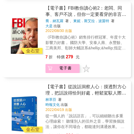
教你認出身邊隱藏的危險人物》系列累積突破
成功率50%的工作任務，激發百分之百的幹勁
千奇百怪，讓你心裡總有一萬個「為什麼」，
百萬冊。 & 本書起源於，哈佛商學院賀爾教授
【電子書】FBI教你讀心術2：老闆、同
──阿特金森的實驗 & ◤商場戰略◢& 困難的談
不妨試試心理學的「歸因」大法，找出行為背
邀請FBI探員納瓦羅到校演講， 一開始是一學
事、客戶不說，但你一定要看穿的非言語
判也能馬到成功 &rarr; 再也沒有難談的事，在
後的真正成因。 & 步驟③改變態度 對方明明是
期一次，後來變成一學期四次。 被譽為哈佛商
行為，讓你的職涯從平凡變卓越。
餐桌上談判──午餐技巧 &rarr; 把對方捧上天後
個渣，你卻狠不下心分手？心理學上的不敗議
喬．納瓦羅
著 、
東妮．斯艾拉．波茵特
著
學院最新奇、最特別的一門課。 & ◎雙手打開
再進行交涉！──自我重要感 &rarr; 對自己不利
大是
出版
題：認知失調。看清楚自己在哪些地方落入認
平放在桌上，對同輩可以，對老闆不宜，為什
2022/08/30 出版
的要求，就一邊假裝同理對方一邊轉移論點──
知失調的陷阱，同時了解是什麼主導你的行
麼？ ◎與人開會和面談，手放哪？有自信的
重新框架 & ◤戀愛魔法◢& 想要成功追求心儀
為，就能做出正向的改變。 & 步驟④破解情感
《FBI教你讀心術》銷售排行榜冠軍、年度十大
人，手會怎麼擺？ ◎客戶嘴裡說我不想買，鼻
的對象 &rarr;「吃壽司還是燒烤？」一句話讓對
問世間情為何物，心理學家會告訴你，愛情有
影響力好書， 國防大學、安泰人壽、永豐餘、
子卻說「我有興趣」，眉毛呢？看哪一個準？
方拒絕不了約會──錯誤的前提暗示 &rarr; 心有
三種成分，變化出八種型態，再加上「成人依
三商美邦、彰師大輔諮系&hellip;&hellip;指定必
◎跟陌生人初次見面，哪些小配件小東西可以
金石堂
靈犀策略，「我正要打電話給你！」──製造偶
戀」的影響，教你如何理性判斷，現在的這段
讀， 《聯合報》、《商業周刊》、《今周
讓場面熱絡起來？ & 喬．納瓦羅是資歷超過30
279
7
折
特價
元
然 & ◤人際防禦◢& 比對方贏得先機的心理作
關係究竟值不值得繼續走下去。 & 步驟⑤傳遞
刊》、《壹週刊》專文報導。 & 作者納瓦羅曾
年的前聯邦調查局（FBI）反情報官員， 歷任
戰 &rarr; 贏得好印象的心機祕訣──初始效應
善意 大難臨頭只會鳥獸散嗎？從個人擴大到社
親自來臺傳授FBI讀心術，連兩場大爆滿， 掀
美國國務部、國防部，是公認的非言語行為專
電子書
+時近效應 &rarr; 想提升信任感，反而要刻意告
會群體的心理狀態，人類社會或許真的可以往
起臺港兩地讀心術系列風潮。 相關系列作
家， 他曾擔任美國國安部顧問，以及情報局破
訴對方缺點──兩面提示 & ◤實踐目標◢& 躍升
更好的方向發展。 &
《FBI套話術，讓他不知不覺說真話》、 《FBI
解肢體語言的專家。 & 精通非言語行為，不是
人生勝利組，讓夢想成真的魔法 &rarr; 每天瘋
教你認出身邊隱藏的危險人物》系列累積突破
為了看穿某人是否說謊， 而是不必等別人說出
狂讚美自己！能騙過自己，世界就能隨你所欲
百萬冊。 & 本書起源於，哈佛商學院賀爾教授
【電子書】從說話洞察人心：摸透對方心
口，就能看出對方介意且不認同的事情； 這種
──自我形象 &rarr; 有了夢想，就說出來吧！
邀請FBI探員納瓦羅到校演講， 一開始是一學
理，把話說得恰到好處，輕鬆駕馭人際關
「老闆、同事、客戶不說，但你一定要明白」
──完成式的效果 & 本書特色 & 1. 全書條列分
期一次，後來變成一學期四次。 被譽為哈佛商
的情況，在職場尤其明顯。 然後，你可以用動
係
林萃芬
著
明，清楚易懂，暗黑心理學全新升級 2. 職場、
學院最新奇、最特別的一門課。 & ◎雙手打開
作、服飾、神態提升別人對你的評價， 用肢體
時報文化
出版
商場、人際、戀愛、人生方向，一次到位！ 3.
平放在桌上，對同輩可以，對老闆不宜，為什
語言展現出自信、威望與同理心。 & ‧你的辦公
2022/04/19 出版
檢測「暗黑程度」的心理測驗三部曲，洞悉自
麼？ ◎與人開會和面談，手放哪？有自信的
桌是否整齊、你每天幾點進公司上班，都在透
從一個人的「說話語言」，可以細細聽出多重
己不為人知的一面 4. 為了突破現狀，要先認真
人，手會怎麼擺？ ◎客戶嘴裡說我不想買，鼻
露你是誰。 ‧談判的會議室該多大？座位如何安
心理線索！ 聽懂別人的弦外之音，學習換個說
的欺騙自己！貼心整理95則暗黑警句，讓你無
子卻說「我有興趣」，眉毛呢？看哪一個準？
排？可以讓我在開會時占上風。 ‧一群人當中的
法，讓你在不同場合，都能達到溝通效果。 &
時無刻直覺運用，隨心所欲操控人心！ ★ 特別
◎跟陌生人初次見面，哪些小配件小東西可以
金石堂
靈魂人物，你能一眼就看出來嗎？ ‧網路使用者
譬如說，同樣開場是「大家都
適合：在關鍵時刻容易緊張、行事謹慎、願意