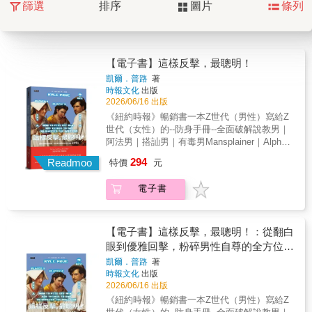
篩選
排序
圖片
條列
【電子書】這樣反擊，最聰明！
凱爾．普路
著
時報文化
出版
2026/06/16 出版
《紐約時報》暢銷書一本Z世代（男性）寫給Z
世代（女性）的--防身手冊--全面破解說教男｜
阿法男｜搭訕男｜有毒男Mansplainer｜Alpha
male｜Catcaller｜Toxic male?涵蓋各種使用時
294
Readmoo
特價
元
機和情境?基本上只要是男人，這本書都能對
付！你是否曾在生活中被煩人的把妹達人糾纏
電子書
不休（？）你是否曾有一股衝動，想反擊自以
為是的撈叨男性（？）你是否光是跟男人說
話，就覺得自己身心俱疲（？）這本書就是為
你而寫。《這樣反擊，最聰明！》收錄超過100
【電子書】這樣反擊，最聰明！：從翻白
句說話術--短句、提問句和回嘴反擊--涵蓋各種
眼到優雅回擊，粉碎男性自尊的全方位攻
使用時機和情境， 就算面對的是再固執、再難
略109招
凱爾．普路
著
纏，再愛對女人說教的男性，都能被你嗆到危
時報文化
出版
機四伏，開始懷疑人生。不只面對說教男，包
2026/06/16 出版
括阿法男、搭訕男、有毒男等讓你感到莫名心
《紐約時報》暢銷書一本Z世代（男性）寫給Z
累的問題男性，只要洞悉書中技法，你就不會