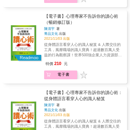
行為基準線。 Step 3 提出可疑問題（Guilt
運用Ｍ．Ａ．Ｇ．Ｉ．Ｃ五大技巧， 看穿隱身
Questions）：提出可能讓對方有罪惡感的問
背後的真相，成為百發百中的讀心高手！ 每人
題，觀察其反應。 Step 4 指標
平均每10分鐘的談話中，就會出現3個謊言 學
【電子書】心理專家不告訴你的讀心術
（Indicators）：在連續對話中搜尋線索，找出
會識謊，是掌握人心的第一步！ 只要經過訓練
（暢銷修訂版）
說謊指標。 Step 5 再次檢查（Check
與練習，就能大幅提升識謊成功率！ 說謊者的
Again）：重新檢視對方說實話和說謊時的差別
陳清宇
著
三階段表徵── 第一階段──情緒反應：過度亢
反應。
菁品文化
出版
奮 第二階段──交感神經反應：敲手指、坐立不
2021/11/03 出版
安、語速加快 第三階段──認知反應（試圖掩
從身體語言看穿人心的識人秘笈 & 人際交往的
飾）：藏匿手部動作、刻意看著對方眼睛
工具，風靡職場的識人寶典！超過數百萬人受
&hellip;&hellip; 謹記M．A．G．I．C五字口
益的行為觀察課！世界500強企業人力資源部都
訣，化身人肉測謊機！ Step 1 找出動機
Readmoo
在用的面試絕招！一部適用於商場、職場、人
（Motivation）：思考對方是否有說謊動機？
210
特價
元
際場的晉升手冊 。一本想看透他人和不想被他
Step 2 提出控制問題（Ask Control
人看透的人都爭相傳閱的智慧寶典 。 & 每個人
Questions）：詢問已知真實答案的問題，建立
電子書
身上都會發出訊息，暗示別人，我們稱之為
行為基準線。 Step 3 提出可疑問題（Guilt
&mdash;&mdash;身體語言。心理專家教你讀
Questions）：提出可能讓對方有罪惡感的問
懂微表情、微動作背後的隱情與真相！掌握識
題，觀察其反應。 Step 4 指標
人妙術，讓虛偽欺詐者顯露真形；煉就金睛火
【電子書】心理專家不告訴你的讀心術：
（Indicators）：在連續對話中搜尋線索，找出
眼，令居心叵測者彰顯心機。只要你能看懂這
從身體語言看穿人心的識人秘笈
說謊指標。 Step 5 再次檢查（Check
些訊息，就能洞察人心，有效提高識別人心的
Again）：重新檢視對方說實話和說謊時的差別
陳清宇
著
能力。 & 作者為心理學博士，有多年實務經
反應。
菁品文化
出版
驗。本書在大量資料和成果的基礎上，去偽存
2021/11/03 出版
真，去粗取精，綜合而成的。提供了很多容易
從身體語言看穿人心的識人秘笈 & 人際交往的
操作的方法，清晰明瞭，可以按條目查對的方
工具，風靡職場的識人寶典！超過數百萬人受
式總結出來，透過現象看本質，一針見血。想