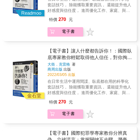
教你如何讀透老闆、客戶、同事的心思， 更可
運用的是「從眾心理」，不斷強調「大家都有
準自我檢測，看出隱藏的性格。你的「管人指
套話技巧， 除能獲取重要資訊， 還能提升他人
以改變別人對你的想法，讓你的實力從普通變
只有我沒有」，恐懼自己會因此被排擠，需要
數」有多高？你的「嫉妒指數」有多高？你是
好感度與信任度， 進而優化工作、家庭、與人
卓越。 & 本書特色 & 哈佛商學院最新奇、最特
透過擁有相同的物品來感覺自己跟別人一樣。
Readmoo
屬於哪一種社交類型?&hellip;&hellip;，窺探到
際關係！ 任職情治單位逾20年的臥底行動專
別的一門課。 讀透老闆、客戶、同事的心思，
& 本書特色： & 深入淺出分析各種常常聽到的
270
特價
元
隱藏的祕密。 &
家， 獨創R．E．A．D引導步驟， 讓人對你打
工作無往不利。 &
語言，除了說明語言背後的心理動機外，也整
開心房， 全盤托出！ & 家人看起來心事重重，
理出不受傷害的應對方式。 & ◆很多時候，必
電子書
問他發生什麼事又不說&hellip;&hellip; & 潛在
須知道該說什麼；必須知道什麼時候說；必須
客戶口風很緊，不知購買意願有幾成
知道對誰說，才能讓對方從骨子裡接受和認同
&hellip;&hellip; 醫師想得知病人有無隱瞞病史
你，從而提升社交魅力，增強駕馭人際關係的
或足跡 & 想得知心儀對象對自己的印象 & 套話
【電子書】讓人什麼都告訴你！：國際臥
能力。 & ◆想要「增強能力」或「自我改變」
技巧適用的場合，遠比你想像得還要多！ & 本
底專家教你輕鬆取得他人信任，對你掏心
的時候，要改變說話方式。例如換個說法：將
書架構 第一章 祕密的本質 了解人類隱瞞事實
「唱反調」轉成「認同別人的看法」、從「冷
掏肺
大衛．克雷格
著
的各種心理機制，是套話的第一步。 第二章
淡否定」換成「具體建議」&hellip;&hellip;，並
商周出版
出版
科學化的套話方式 利用直接引導和間接引導的
且反覆練習，形成一種新的說話模式。 & ◆超
2022/03/05 出版
技巧，創造情感連結，提升好感。 第三章 和
準自我檢測，看出隱藏的性格。你的「管人指
在日常生活中運用間諜、臥底都在用的科學化
對方搭上線&mdash;&mdash;拋餌、牽線、延
數」有多高？你的「嫉妒指數」有多高？你是
套話技巧， 除能獲取重要資訊， 還能提升他人
續 與對方展開對話，創造話題。 第四章
屬於哪一種社交類型?&hellip;&hellip;，窺探到
好感度與信任度， 進而優化工作、家庭、與人
R.E.A.D 引導模組 間諜、情報人員都在用的專
金石堂
隱藏的祕密。 &
際關係！ 任職情治單位逾20年的臥底行動專
業套話技巧。 R：研究及評估守密者。 E：與
270
特價
元
家， 獨創R．E．A．D引導步驟， 讓人對你打
守密者搭上線&mdash;&mdash;釣鉤、牽線與
開心房， 全盤托出！ & 家人看起來心事重重，
延續。 A：接觸隱藏資訊&mdash;&mdash;深
電子書
問他發生什麼事又不說&hellip;&hellip; & 潛在
入祕密。 D：轉移話題。 第五章 實例示範 以
客戶口風很緊，不知購買意願有幾成
真實臥底行動為例，以生動的情境示範本書所
&hellip;&hellip; 醫師想得知病人有無隱瞞病史
傳授的套話技巧，幫助讀者融會貫通。
或足跡 & 想得知心儀對象對自己的印象 & 套話
【電子書】國際犯罪學專家教你分辨真
技巧適用的場合，遠比你想像得還要多！ & 本
偽、立破謊言：掌握關鍵五步驟，潛臺