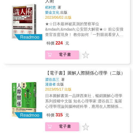
人術
在、未來會成為怎樣的人 本書呈現了人類如何
索時間，更快融入職場步調，並擁有好人
訊息，例如：眼睛能表達出愛意與憐憫，鼻子
人，眼光真的比較準？（練習讀人術不能靠情
一步步建立心智理論，學會讀心；心智理論是
氣。」──郭南廷／職場達人、人資暗黑棋局總
稻村悠
著
能注意到其他人的費洛蒙，讓人們彼此靠近
商） 跟一群人聊天，事後卻發現，不同的人對
一系列的發展，有階段步驟，而且非常迷人。
編輯 「誠心建議：心術不正的人，最好別看這
樂金文化
出版
等。人際互動上，親疏遠近，身體姿態也會表
於當時的描述竟然天差地別。（每個人的判讀
每個階段若沒有充分發展，對兒童以及最終長
2023/06/02 出版
本。因為作者巧妙地結合心理學，讓讀者了解
現出人際的距離。至於家庭關係，那更不用說
元素難以捉摸） 有的人一見到你，與你有很多
成的大人，都會有負面影響；影響層面包括能
如何在互動時，透過簡單技巧引導對方、建立
★☆日本最神祕莫測的警察單位
了，從頭到尾的許多動作，都透露出太多的訊
眼神交流、誇獎你，你以為這人一定喜歡你，
否展現良好的社交能力、建立完整的生命故
更順暢的關係。但如果你是位善良好人，那就
&mdash;&mdash;公安部大解密★☆ 前公安搜
息甚至祕密等。 不論是日常接觸的熟悉或陌生
但，其實他對每個人都這樣。（難道又是自己
事、確實享受戲劇與電影，以及過自己想過的
別客氣啦！好好運用書中策略，創造優勢並扭
查官首度現身！ 教你如何「一對眼就看穿人
人、工作夥伴的真實想法、潛在對象是否對你
自作多情？） & 你遇到的每一個人，都是不折
Readmoo
人生。 理解了心智理論，我們就能更明白人性
轉人際吧！」──瑪那熊／知名諮商心理師、約
心」 & ｜獨家揭密！守護日本國土安全的無名
感興趣，或是如何以討人喜歡的方式展現自
不扣的謎團。對你來說另一個人的世界，就像
224
特價
元
的本質、更了解兒童以及童年時的自己，也更
會教練 讀者好評推薦 ★我厭倦當個沒有存在感
英雄｜ 隱姓埋名、亦正亦邪、不擇手段
己，在觀察他人及自身表現上，本書堪稱是了
一個黑盒子。但我們沒有受過FBI探員訓練，也
能從他人身上交流學習，並且能將我們的人際
的人，所以買了這本書，收穫很大！ ★實際使
&hellip;&hellip;在日本動漫、小說與連續劇中皆
解肢體語言的必備參考書。讀懂它，就能讀懂
不具備心理學學位，要如何真正理解他人的行
電子書
關係處理得更好。 為什麼我們能察言觀色，解
用的效果很好，其實掌握主導權，就在於小細
十分活躍的公安警察，與一般在街頭可見的警
人心，更重要的是，也讓自己學會掌握人際溝
為模式與背後動機？ & 社交互動專家與對話溝
讀人心？ 為什麼我們總是著迷於八卦？ 為什麼
節。 ★簡單易懂，而且，我發現我的主管也使
察職務不同。真實世界的他們，負責對可能企
通的訣竅。 &
通教練派翠克．金，活躍於社群媒體多元化的
推理故事最受歡迎？ 為什麼我們會對著沒生命
用了書裡的技巧&hellip;&hellip; ★沒有主導
圖組織暴力活動、侵害國家利益的團體或敵國
溝通時代，他提出關鍵一說：「一旦我們了解
的布偶說話？ 為什麼我們喜愛超級英雄？ 我們
權，在戀愛上就只能當好人，我很想試試看！
諜報活動等，進行情搜或查緝，相當於日本的
【電子書】圖解人際關係心理學（二版）
自己，就能精準發揮讀人術。」 & 對話溝通教
怎麼辦到的？ 為什麼我們會發展出這些能力？
&
CIA（美國中情局）情報員。這群警界菁英，最
練從「心理與本性」抽絲剝繭：每個人會利用
澀谷昌三
著
什麼時候學會的？ 這些能力如何影響我們的生
擅長的其實是與人相處，深化關係後獲取珍貴
漫遊者
出版
防衛機制來逃避責任跟負面情緒；每個人都有
活、影響我們對自己的看法、行為以及和他人
的情報。 本書作者曾是警視廳公安搜查官，他
2023/05/17 出版
認知偏差、下意識的驅動影響中立客觀；每個
的互動？如果無法讀心，又會如何？ 這一切，
以洞燭機先的情報蒐集能力與高超的調查手腕
人的情緒與價值觀、直覺性成為判讀的依據。
日本圖解書第一品牌西東社，暢銷圖解心理學
要歸因於人類獨一無二的特質：心智理論。 心
獲得高度評價，榮獲「警視總監賞」等各種獎
& 但更深一層的意義是，為什麼嘗試理解他人
系列授權中文版 知名心理學家 澀谷昌三 蒐羅
智理論是我們用以思考群體生活、人際互動的
項。回歸民間後，他將畢生習得用來引導珍貴
的同時，我們竟然能夠窺見自己的內心？發現
心理學理論與腦神經科學，應用在人際關係上
能力， 更是人類智力得以進化發展的關鍵基
情報的技巧，實際運用於日常生活中如何識人
別人身上的特質，讀懂他人非語言的過程，竟
人跟人的相處為什麼這麼複雜？ 就讓心理學家
礎。 本書將一一解答這一連串的問題。 書評推
315
心機，並與他人構築強烈的信任關係。 & ｜專
Readmoo
特價
元
也等同掌握自我的成長能力？希臘哲學家亞里
當你的人際關係顧問吧！ 實用‧易懂‧超有趣 3分
薦 「&hellip;&hellip;一份有關發展心理學中最
家認證！一般人生活中可用的極祕心理術｜ 人
斯多德曾說：「了解自己，是一切智慧的開
鐘讀懂一個概念╳150則人際關係難題清晰詳解
富饒和持久的研究計劃的易讀之作。」──哈佛
與人之間關係再親密，心中多少還是會保留一
電子書
端。」 & 《最強讀人術》不僅是讀懂他人的祕
從心理學觀點，解決各種人際關係的疑難雜
大學教育學講座教授 保羅．哈利斯（Paul
些小祕密；更別說不太熟的人，彼此之間彷彿
笈，更重要也是建立自我的溝通技巧，提高談