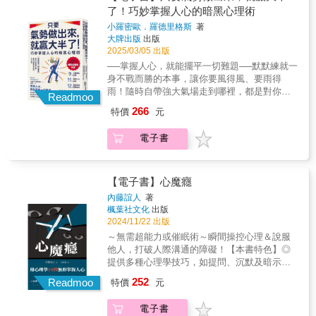
達，一次保護自己不踩雷！【安全推薦】文
了！巧妙掌握人心的暗黑心理術
這個人幫我投資嗎？會不會是詐騙？每一天，
森／「文森說書」頻道主賴芳玉／知名律師蕭
我們都會面對無數人際關係的選擇與判斷。要
小羅密歐．羅德里格斯
著
婷文／諮商心理師謝伯讓／台大心理系副教授
是做出錯誤的決定，可能會讓你成為難以承受
大牌出版
出版
蘇益賢／臨床心理師蘇俊濠／精神分析主題作
的受害者！讓真正的專家幫助你打造識人雷
2025/03/05 出版
家
達，無論是面對面交談、網路互動，甚至只是
──掌握人心，就能擺平一切難題──默默練就一
一通電話，讓你從見面的第一天起，就能看出
身不戰而勝的本事，讓你要風得風、要雨得
對方的心理狀態，提前避開那些可能傷害或利
雨！隨時自帶強大氣場走到哪裡，都是對你最
Readmoo
用你的人。【獨家收錄】✅ 5分鐘完成！心理掃
有利的絕對好局！9項心理強化攻略 ╳ 11則操
266
特價
元
描術輕鬆判讀對方情緒穩定度，從第一印象就
控人心法則 ╳ 12個超越自我極限技巧11種支配
看出端倪。✅ 對話解碼術：幾句話識破異常徵
勝負絕技 ╳ 12招超強開運術★最適合「普通
電子書
兆聊天的內容和用詞，隱藏著真實性格的蛛絲
人」的暗黑心理術大全【上班族懶人必備】小
馬跡。✅ 危險級數評分表，一目瞭然！從一級
人退散，職場舒暢！工作輕鬆三倍速【憨厚老
到三級，快速辨識對方是否具有潛在風險。
實人必備】業績翻倍，領先同業！如願成為大
✅ 14項關鍵指標，分析情緒健康度打開情緒雷
贏家的潛意識技巧【致富心機必備】客戶上
【電子書】心魔癮
達，一次保護自己不踩雷！【安全推薦】文
門，訂單不斷！省心省力的說服法【個人成長
內藤誼人
著
森／「文森說書」頻道主賴芳玉／知名律師蕭
必備】自我肯定，我說了就算！神意志從容應
楓葉社文化
出版
婷文／諮商心理師謝伯讓／台大心理系副教授
付各種場合身為前賭場荷官、亞洲No.1最強讀
2024/11/22 出版
蘇益賢／臨床心理師蘇俊濠／精神分析主題作
心師，作者濃縮多年親身經驗，透過賭場輸贏
～無需超能力或催眠術～瞬間操控心理＆說服
家
百態，收集贏家各類的「勝利法則」，結合心
他人，打破人際溝通的障礙！【本書特色】◎
理學理論與潛意識技巧，親授55項「無往不利
提供多種心理學技巧，如提問、沉默及暗示，
的暗黑心理術」，教你消滅檯面下的恐懼與不
根據不同情境靈活應用，增強說服力！◎每小
252
安，霸氣掌控人生勝局，取得全面優勢。做人
Readmoo
特價
元
節後都有精簡總結，加深印象，幫助回顧並掌
有心機，做事0危機！懶人、普通人、老實人必
握關鍵概念！◎實際案例＋心理學實驗數據，
備，最高明の暗黑心理術──向上管理‧部下挺
電子書
分析溝通技巧和心理操控的效果，理解理論背