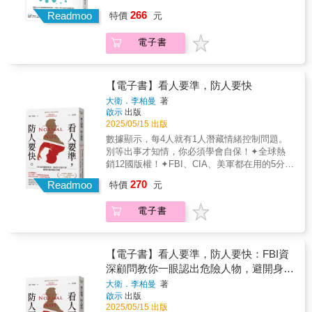
年與病患的交流，以及對潛意識的深入研究，
了。」本書將讓你學會判斷：‧手機另一端傳來
引同一陣線的朋友，成為志同道合的夥伴。你
266
發現那些能夠長期建立信任、獲得支持的人，
Readmoo
特價
元
的聲音，說的內容是真的還是假的？‧遇到困難
見過那種總是能和諧相處、在職場中不樹敵，
都有一套共通的行為模式。這本書將帶你揭開
時，說什麼話的人是站在你這一邊？‧老闆稱讚
而且廣受好評的人嗎？或者看起來平凡卻不知
這套黃金法則──43個簡單卻高效的微習慣
電子書
你的話，是打從心底認同你嗎？‧眼前跟你推銷
為何極具人氣的人嗎？他們的祕訣只有一個：
──，從五大層面教你如何透過簡單的行動，啟
的業務員或理專，他們的建議可以相信嗎？‧第
那就是具吸引力的「魅力」。透過個人獨具的
動潛意識的溝通力。這五大面向分別是：1. 讓
一次約會後，對方傳來的訊息要如何解讀？‧朋
魅力吸引周圍人的好感，影響他人的內心。這
人安心的習慣：消除距離感，建立無條件被接
友對你的支持和鼓勵是出於真心，還是敷衍的
本書將揭示決定好感的魅力特質，以及如何利
【電子書】看人要準，防人要快
受的基礎，讓他人信任你，不被拒絕或疏遠。
場面話？最全面的言語解讀技巧在遠距溝通和
用自己的魅力建立成功的人際關係。作為溝通
大衛．李柏曼
著
2. 讓人信賴的習慣：透過誠信的行動與話語，
視訊會議當道的今天，面對面與實際互動的機
領域排名第一的訪談者，作者曾擔任電臺及新
啟示
出版
提升你的說服力與影響力，讓人願意傾聽你、
會大幅減少，臉部表情和肢體語言的解讀已完
媒體製片人工作超過十年，接觸過韓國國內頂
2025/05/15 出版
相信你。3. 創造自我價值的習慣：成為有魅
全無用。藉由本書的技巧，無論是別人隨口說
尖的媒體人。從最初幾乎無人注意，到逐漸發
數據顯示，每4人就有1人潛藏情緒控制問題。
力、有價值、無法被忽視的存在，吸引更多人
出的一句話、手機裡的訊息、電子郵件裡的文
光發熱，到長期受到喜愛的變化，作者在與眾
別等出事才知情，你必須學會自保！✦全球熱
想與你建立關係。4. 給予的習慣：樂於付出，
字敘述……你都能從這些言語的蛛絲馬跡中，
多人相處中探索吸引人的魅力到底是什麼。此
銷12國版權！✦FBI、CIA、美軍都在用的5分鐘
啟動人際關係的「回報機制」，匯聚人脈、工
看穿對方真正的意圖！當你可以看穿言語背後
外，作者還擴展到YouTube創作者的領域，在
識人術✦國際頂尖人類行為專家的獨門心理學
作與財富，收穫更多資源。5. 讓對方感受到自
的真相，你將會大幅節省自己的時間、金錢和
270
此過程中採訪了超過一千人，學習贏得好感的
Readmoo
特價
元
技巧身邊那些看似友善、無害的「正常人」，
身存在價值的習慣：成為對方的「絕對友
力氣，你將不再為此傷神，因為你很清楚，誰
技巧，並將這些寶貴經驗毫無保留地分享在本
可能正是控制狂、情勒大師、恐怖情人、施暴
軍」，建立難以被取代的緊密羈絆。當你掌握
會為你著想，而誰一點也不在乎你！
書中。
電子書
者……預先識破危險信號，才能保護自己與家
這些習慣並持續練習，你將不再需要費力討
人，在情感、財務、生活、人身安全上防範未
好，就能讓他人對你產生**「如果是這個人，我
然。你還記得這些新聞嗎：外送員送完餐後繼
可以相信」**的強烈好感與信賴，而且你會發
續發訊騷擾、心靈課程詐騙、外表和善可靠的
現，周圍的人會願意為你提供幫助、分享資
【電子書】看人要準，防人要快：FBI資
保姆卻虐童、車長追求女同事遭拒後長期跟蹤
源，甚至將你視為不可或缺的存在！最終，你
深顧問教你一眼認出危險人物，避開身邊
偷拍、捷運和西門町的隨機砍人事件……判斷
的人生能如你所願，不管是人脈、工作、金
的隱形炸彈
大衛．李柏曼
著
一個人的情緒穩定度，界線模糊得令人不安。
錢、資訊都能輕易獲取，他人也會為了你而動
啟示
出版
有些人表面看似正常，其實內在情緒極不穩
起來！無論你是社會新鮮人，還是想要提升人
2025/05/15 出版