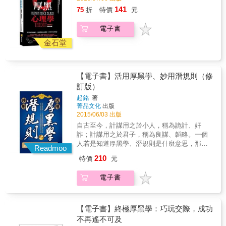
枚五戈比的銅錢，而旅者也欣然接受。& 旅者
爾斯泰把五戈比還給她，然而，托爾斯泰卻帶
141
75
折
特價
元
轉身準備離去時，這位太太身邊同行的旅伴問
著微笑，目送著火車遠去。一個有才華的人若
道：「你知道你把錢給了誰嗎？」太太不解地
總是棱角分明就無法深入普通民眾，就無法瞭
電子書
看著她的夥伴，她的朋友帶著驚喜的口吻說：
解普通民眾的心聲。& 在競爭的社會中，我們
「他是《戰爭與和平》的作者
金石堂
要學會削平自己的棱角、隱藏自己的鋒芒，這
&mdash;&mdash;托爾斯泰啊！」& 這位太太
是非常重要的，甚至可以說是決定很多事情成
一聽，吃驚地說：「是嗎？真的嗎？天哪，我
敗的關鍵。巧妙削平棱角是一種真聰明，可以
在做什麼呢？托爾斯泰啊！看在上帝的份兒
給各種繁雜的事情塗上潤滑油，使其順利運
【電子書】活用厚黑學、妙用潛規則（修
上，請原諒我的無知，請把那枚銅錢還給我
轉；含蓄地隱藏鋒芒是一種真修養，它可以使
訂版）
吧！唉，我把它給了您，真是不好意思，哎
生活充滿笑聲，輕鬆明快。相反，棱角分明、
呀，我的天，我是在做什麼呢？」旅者聽見太
起銘
著
鋒芒畢露，就很容易去攻擊別人，這會得罪
太的呼喊聲，轉過身，笑著說：「你不必感到
菁品文化
出版
人。& 列夫&bull;托爾斯泰說：「大多數人都想
不安，您沒有做錯任何事，這五戈比，是我自
2015/06/03 出版
改變這個世界，卻極少有人想改造自己。」我
己賺來的，所以我一定要收下！」& 火車鳴笛
自古至今，計謀用之於小人，稱為詭計、奸
們經常是按照自己的願望去為人處世，本來是
了，開始緩緩啟動，那位太太仍內疚地請求托
詐；計謀用之於君子，稱為良謀、韜略。一個
棱角分明，還自以為是光芒四射。其實，在我
爾斯泰把五戈比還給她，然而，托爾斯泰卻帶
人若是知道厚黑學、潛規則是什麼意思，那只
們刻意顯示出才華的時候，我們的才華已經減
Readmoo
著微笑，目送著火車遠去。一個有才華的人若
是皮毛之見，只有真正讀懂了厚黑學、潛規則
少了很多，因為我們的顯示，才華已經沒有了
210
特價
元
總是棱角分明就無法深入普通民眾，就無法瞭
中蘊含的智慧，繼而在實踐中靈活運用，也掌
它原來的光芒。所以，真正的聰明者能夠做
解普通民眾的心聲。& 在競爭的社會中，我們
握了自己的人生，這正是本書所要用心詮釋
到：「以能問於不能，以多問於寡，有若無，
要學會削平自己的棱角、隱藏自己的鋒芒，這
電子書
的。 & 如果你在人生的征戰中，遇到一時無法
實若虛。」故意給別人一個表現的機會；明明
是非常重要的，甚至可以說是決定很多事情成
解脫的困境或絕境，不妨參考本書中的智慧計
知道他不如自己，也去向他請教；明明自己懂
敗的關鍵。巧妙削平棱角是一種真聰明，可以
謀，或許，僅是一個故事或一句話，就能喚醒
得很多，但把它埋藏在心底，表面上做出一副
給各種繁雜的事情塗上潤滑油，使其順利運
你體內的計謀DNA，助你轉危為安、轉敗為
什麼都不懂的樣子。&
【電子書】終極厚黑學：巧玩交際，成功
轉；含蓄地隱藏鋒芒是一種真修養，它可以使
勝。 & 厚黑學、潛規則，處世之道，容身之術
不再遙不可及
生活充滿笑聲，輕鬆明快。相反，棱角分明、
也，欲成大事者不可不讀，不可不悟。