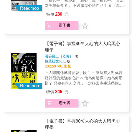
即在其中， 給我們一顆心，黑即在其中。 古之
厚，心不黑，終歸失敗，此人為誰？就是人人
為英雄豪傑者， 不過臉厚心黑而已！ & 【厚黑
知道的韓信。」「厚黑的施用，定要糊一層仁
Readmoo
學，你以為是經典，其實是嘴砲文集】 覺青、
義道德，不能把它赤裸裸的表現出來。」「厚
280
特價
元
名嘴不是今日才有 厚黑教主李宗吾 一百年前就
黑學這門學問，等於學拳術，要學就要學精，
已重新定義中華文化 反傳統、反權威的覺青正
否則不如不學，安分守己，還免得挨打。」
電子書
義祖宗 嘴砲四射，橫掃食古不化的腐儒 痛罵臉
「厚黑學，如利刃然，用以誅叛逆則善，用以
厚心黑的貪官、污吏、奸商、狡民 反經典的經
屠良民則惡。善與惡，何關於刃。故用厚黑以
典，無痛詳註閱讀 & 【為人處世不需療癒力，
為善，則為善人，用厚黑以為惡，則為惡
要的是厚黑心實力】 中國近四千年，一部二十
【電子書】掌握90％人心的大人暗黑心
人。」「宗吾此書，直不啻聚千古大奸大詐於
四史，一言以蔽之，厚黑而已。李宗吾為民初
理學
一堂，而一一讞定其罪，吾人熟讀此書，即知
厚黑學教主，鑽研中國君王與偉人的特性，心
厚黑中人，比比皆是，庶幾出而應世，不為若
澀谷昌三（監修）
著
要同劉邦一樣黑，才能夠從項羽手中奪天下；
輩所愚。」「用厚黑以圖謀一己之私利，是極
楓葉社文化
出版
臉要同劉備一樣厚，才能哭出一片江山。李宗
卑劣之行為；用厚黑以圖謀眾人公利，是至高
2022/07/01 出版
吾深讀四書五經，破解中國近四千年的歷史奧
無上之道德。」「聖人也，厚黑也，二而一，
～人際關係就是要耍手段！～ 讓所有人對你言
義，褪下成功之人神聖的包裝，習得厚黑真本
一而二也。」「凡人死了，事業就完畢，惟有
聽計從的最強攻心計 & 他為何這樣？她為何那
領，讀懂人性，處處占盡上風的處世絕學。 &
關羽死了過後，還幹了許多事業，竟自掙得聖
樣？ 只要有與人交流，一定很常產生這些困
李宗吾《厚黑學》的特點，除了可形容為覺青
Readmoo
人的名號。」「講因果的人，說有個閻王，問
惑。 了解心理學，知曉人心的運作機制，就能
的正義祖宗，他重新詮釋千百年流傳下來的權
245
特價
元
閻王在何處？他說：「在地下。」講耶教的
透過這些行為和話語窺探他人的內心， 進一步
威經典、權威人物，內容散發反權威、鼓勵獨
人，說有個上帝，問上帝在何處？他說：「在
將人引導至自己想要的方向，隨心所欲操縱人
立思考的頂新觀點。回應台灣這幾年常吵「去
電子書
天上。」講理學的人，說有許多聖人，問聖人
心。 & 本書介紹的心理學技巧可以應用在「家
中國化」、「我的小孩都不懂什麼歷史事件
在何處？他說：「在古時。」這三種怪物，都
庭」、「戀愛」、「職場」以及「日常生活」
了」那種對傳統經典、傳統歷史、單一內容的
是只可意中想像，不能目睹，不能證實。惟其
等所有場合。 近年來，隨著遠距工作的發展，
崇拜情結。《厚黑學》放在當今來看，很能諷
不能證實，他的道理就越是玄妙，信從的人就
透過Line、視訊的人際來往愈來愈普遍。 為了
【電子書】掌握90％人心的大人暗黑心
刺那些假性崇拜的人言人語。 & 【跟隨厚黑大
越是多。」
順應社群平台、遠距通訊和網路交友的盛行，
理學
師，成為自己的心靈導師】 李宗吾說：「我與
本書收錄的心理學技巧都可以應用於網路上的