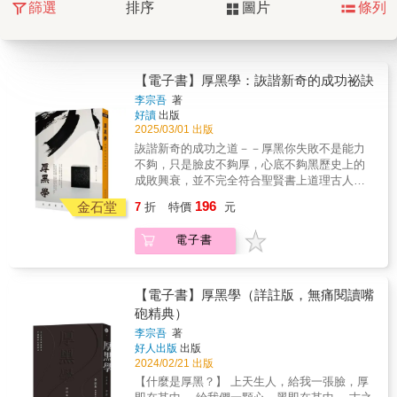
篩選
排序
圖片
條列
【電子書】厚黑學：詼諧新奇的成功祕訣
李宗吾
著
好讀
出版
2025/03/01 出版
詼諧新奇的成功之道－－厚黑你失敗不是能力
不夠，只是臉皮不夠厚，心底不夠黑歷史上的
成敗興衰，並不完全符合聖賢書上道理古人成
功的秘訣，竟只是臉厚心黑！世上的事，分兩
196
金石堂
7
折
特價
元
種：一種是做得說不得，一種是說得做不得一
本寓針砭於嘲諷，詼諧有趣的心理分析書，即
電子書
便我們不想厚黑，也要學著如何提防別人厚
黑！影響中國文化的 20 大奇才怪傑李宗吾──
厚黑學民國初年，出現了一位厚黑學大師──李
宗吾。以嘲諷的文字，寫下了厚黑系列多篇文
【電子書】厚黑學（詳註版，無痛閱讀嘴
章。不僅轟動當時學術界，也成為後來的暢銷
砲精典）
書。厚黑學除了反映了人性黑暗自私的一面，
李宗吾
著
也反映了人們的處世之道。「臉皮要厚而無
好人出版
出版
形，心要黑而無色，這樣才能成為英雄豪
2024/02/21 出版
傑。」「三國英雄，首推曹操，他的特長，全
【什麼是厚黑？】 上天生人，給我一張臉，厚
在心黑。」「楚漢的時候，有一個人，臉皮最