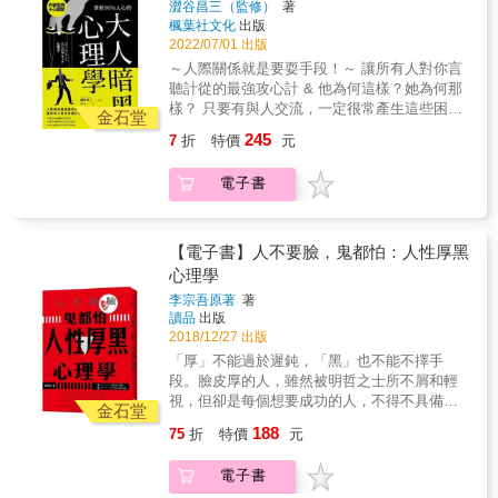
孔子講和好了。想個折衷調和的法子，提出兩
澀谷昌三（監修）
著
人際交往。 這些以實驗與理論為基礎的技巧，
句口號：『厚黑為裡，仁義為表。』」
楓葉社文化
出版
能幫助你在各種場合掌握主導權，順水推舟地
&spades;︎學習不僅僅是接收至聖先師的深遠言
2022/07/01 出版
達成目標。 & 像這樣操縱人心，就能讓事情朝
教，更要將其轉換成適合自己心靈的獨特語
～人際關係就是要耍手段！～ 讓所有人對你言
你期望的方向發展！ & ──想在別人心裡留下好
言，方能真正融入內心。 & 李宗吾說：「假如
聽計從的最強攻心計 & 他為何這樣？她為何那
印象►利用【鏡像效應】增加親近感 自己喝一
遇著講性學的，這個時候，應當糊上『戀愛神
樣？ 只要有與人交流，一定很常產生這些困
口咖啡，對方也跟著喝一口咖啡；自己身體往
金石堂
聖』四個字。若遇著了講馬克思的朋友，就糊
惑。 了解心理學，知曉人心的運作機制，就能
前傾說話，對方也跟著往前傾地側耳傾聽⋯⋯
245
7
折
特價
元
上『階級鬥爭，勞工專政』八個字，難道他不
透過這些行為和話語窺探他人的內心， 進一步
像這樣若無其事地模仿對方，就能提升自己在
喊你是同志嗎？」 &spades;︎世界上臉厚心黑者
將人引導至自己想要的方向，隨心所欲操縱人
對方心中的好感度！ & ──想在視訊通話時掌握
電子書
太多，塗抹厚黑保護色，讓自己百毒不侵 &
心。 & 本書介紹的心理學技巧可以應用在「家
主導權►在彼此視線相交時，【先移開視
庭」、「戀愛」、「職場」以及「日常生活」
線】！ 在彼此視線相交時，先移開視線能展現
等所有場合。 近年來，隨著遠距工作的發展，
自信，並讓對方稍微感到不安，藉此掌握對話
透過Line、視訊的人際來往愈來愈普遍。 為了
【電子書】人不要臉，鬼都怕：人性厚黑
的節奏。 & ──攻略心儀對象►利用【認知失
順應社群平台、遠距通訊和網路交友的盛行，
心理學
調】的機制，請喜歡的人幫忙，他就會對你產
本書收錄的心理學技巧都可以應用於網路上的
生好感！ 被要求幫忙時，對方會產生「應該要
李宗吾原著
著
人際交往。 這些以實驗與理論為基礎的技巧，
幫忙，但覺得很麻煩」的矛盾心情，為了修正
讀品
出版
能幫助你在各種場合掌握主導權，順水推舟地
矛盾，對方會在心中告訴自己「是因為我喜歡
2018/12/27 出版
達成目標。 & 像這樣操縱人心，就能讓事情朝
這個人，所以才會幫忙」，結果對你產生好
「厚」不能過於遲鈍，「黑」也不能不擇手
你期望的方向發展！ & ──想在別人心裡留下好
感。 & ──想毫不費力地驅使他人為你做事►以
段。臉皮厚的人，雖然被明哲之士所不屑和輕
印象►利用【鏡像效應】增加親近感 自己喝一
【對你來說太難嗎？】刺激自尊心高的人，促
視，但卻是每個想要成功的人，不得不具備的
口咖啡，對方也跟著喝一口咖啡；自己身體往
金石堂
使對方行動 自尊心愈高的人，愈容易受到這句
一項條件。厚黑學，並不是挖空心思對付自己
前傾說話，對方也跟著往前傾地側耳傾聽⋯⋯
188
75
折
特價
元
話的刺激。只要被質疑，他們就會燃起鬥志，
身邊的朋友、同事、主管，真正的厚黑學是一
像這樣若無其事地模仿對方，就能提升自己在
設法展現自己的能力給你看。 & 這些技巧能運
種行事智慧。你可以不厚黑，但是當你遇到厚
對方心中的好感度！ & ──想在視訊通話時掌握
電子書
用於「營造形象」、「網路社交」、「戀
黑的人你可以有辦法去應對。這才是行走於社
主導權►在彼此視線相交時，【先移開視
愛」、「職場」， 而且執行容易，只要調整一