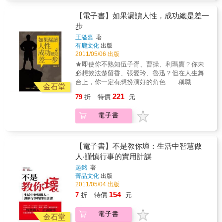
間的考驗，經過無數人的驗證而成為亙古不變
己天性中銳利的稜角磨平；有時候我們會滿足
的「智慧定律」。因此有了它你將……（1）可
於在曲徑通幽中成功的快感；有時候卻又為
【電子書】如果漏讀人性，成功總是差一
以輕易地完成工作，獲得晉升。（2）可以成為
「不知廬山真面目，只緣身在此山中」而感到
步
領袖人物，使朋友喜悅，使敵人驚愕。（3）可
困惑。直到我們完全明白生存的意義，才知道
以享受簡單生活，讓生活更豐富，充滿活力。
王溢嘉
著
原來得失都有辯證法，成敗自有規律在。從必
有鹿文化
出版
（4）可以避免慘痛的錯誤。（5）可以贏得更
然走到自由，我們才會感嘆原來人間處處都有
2011/05/06 出版
多的利潤。（6）可以讓自己的事業蒸蒸日上。
桃花源，人生的這杯清茶，只有用歲月的水久
（7）可以讓自己的團隊和諧且高效率地運轉。
★即使你不熟知伍子胥、曹操、利瑪竇？你未
久浸泡後，才能品味出其中的甘甜。今天，我
必想效法楚留香、張愛玲、魯迅？但在人生舞
們重提簡單生活，這是一個由簡到繁，再由繁
台上，你一定有想扮演好的角色……稱職
到簡，從無形到有形，再由有形到無形的智慧
金石堂
CEO、足智多謀副手，或者閒雲野鶴、快意人
進步過程，它看似是個循環，卻已在循環中實
221
79
折
特價
元
生。王溢嘉最詼諧卻蘊含處世寶典的新書，讓
現了昇華。
你在人生舞台上抓的住自已，從中習得人生智
電子書
慧。★此書笑看人生、輕鬆幽默，在混沌世代
內，告訴你人生的哲學其實就這麼一回事而
已！★王溢嘉兩本笑看世間新書《如果漏讀人
性，成功總是差一步》、《如果沒有女人，男
【電子書】不是教你壞：生活中智慧做
人何必穿褲子》，同場推薦讓你笑中長智慧、
人‧謹慎行事的實用計謀
看人生。人生是你選擇的總和，但不管是選擇
起銘
著
結婚對象或巧克力，我們實在不必對自己沒有
菁品文化
出版
太多選項抱怨，反而應該對自己只有兩三個或
2011/05/04 出版
三五個選項感到慶幸，因為只有從有限的選項
154
7
折
特價
元
中，我們才能做出讓自己覺得既明智又滿意的
抉擇。──王溢嘉．王溢嘉博通心理學、精神分
電子書
析等理論，並長年觀察人性的社會情境，本書
金石堂