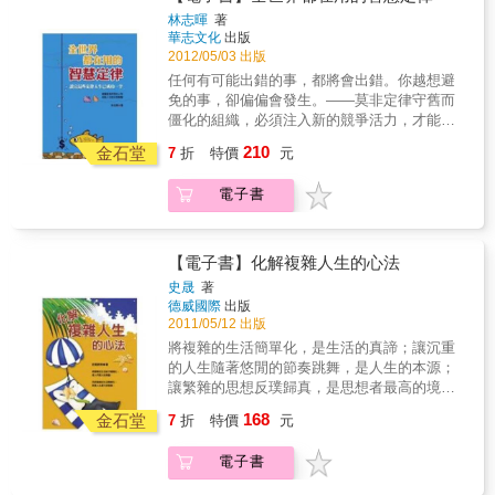
用技法，帶給讀者一個欣賞與品評中國謀略學
之心去謀害他人，耍陰謀手段把自己的成功建
林志暉
著
與西方博弈論的機會。只要能讀懂本書，雖還
華志文化
出版
立在別人的痛苦之上；它只是為人處世的一種
不足以成為像諸葛亮一般的人物，但起碼也能
2012/05/03 出版
智慧和謀略，是讓我們在現今的環境中，如何
具有相當的智謀能力了。
更好的把握住機遇，找到捷徑，更為輕鬆、順
任何有可能出錯的事，都將會出錯。你越想避
利、便捷地把事情做好，實現自我人生理想，
免的事，卻偏偏會發生。——莫非定律守舊而
成就自我一生智慧和謀略。
僵化的組織，必須注入新的競爭活力，才能永
續經營。——鯰魚效應只要確定自己不是最笨
210
金石堂
7
折
特價
元
的那個笨蛋，就只是贏多贏少的問題。——最
大笨蛋理論當一個人拒絕別人之後，心裡總會
電子書
有一種歉意，此時你再提出另一個請求，多半
就會成功。——門面效應人生就是與上帝的一
場賭博，但是那些骰子卻是被動過手腳的，如
果我們不知道這一點，不去瞭解它是怎樣被動
【電子書】化解複雜人生的心法
手腳，以及如何使用這些手法，達到自己的目
史晟
著
的，我們就永遠無法成為人生中的贏家。本書
德威國際
出版
中的198則「智慧定律」，囊括了人類生活中人
2011/05/12 出版
性、管理、教育等各層面，乃是人類歷經時間
將複雜的生活簡單化，是生活的真諦；讓沉重
考驗，始終被驗證無誤的智慧結晶。它就像一
的人生隨著悠閒的節奏跳舞，是人生的本源；
扇通往真實與勝利的窗，打開它，你將會看到
讓繁雜的思想反璞歸真，是思想者最高的境
這個紛繁世界的真實樣貌！本書特色這是一本
界；將過多的選擇拋下，是淘寶者最大的祕
168
濃縮了人類智慧精華的鉅著，在這個瞬息萬
金石堂
7
折
特價
元
訣。一加一不一定會大於二，一減一不一定會
變、資訊爆炸的時代，在宛如茫茫大海的各式
等於零，學會人生的加法固然重要，了解生活
成功學書籍中，能打開本書是你的幸運，這本
電子書
的減法卻更加可貴。有時候我們會滿意自己初
書中有著真正對你有價值的知識，它們經過時
生之犢不畏虎的勇氣；有時候我們又寧願將自