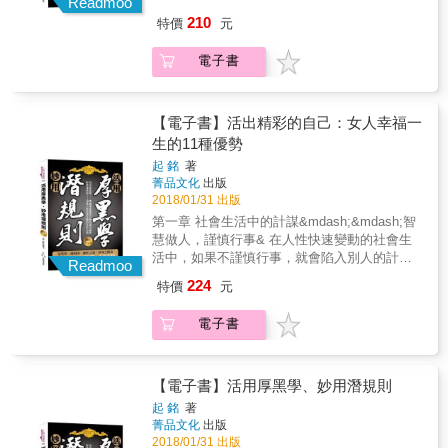
故事和當代名人的經歷來舉例和闡述，每一個
Readmoo
中，招來橫禍。只有知己知彼、運籌帷幄，才
話題結尾還有編者點評做為總結，真可謂是畫
210
特價
元
能不被他人的計謀算計。這是一& 個全方位需
龍點晴。無論是剛進入社會的年輕人來說，還
要計謀，以智謀決勝負的時代，需要靈活運用
是做為久經沙場的老手來說，都能在此書找到
電子書
智謀巧計，做一個有& 智慧的人，你的生活才
自己需要的東西。
會更加完美。& 學會削平棱角，隱藏鋒芒& 削
平棱角、隱藏鋒芒的態度是一種高明的做人之
道，也是一種難得的成功之道。& 在現實生活
【電子書】活出精彩的自己：女人幸福一
中，有些人取得了一些成功和榮耀，總是喜歡
生的11種優勢
在別人面前炫耀，把自己的家底悉數掏給別人
起 銘
著
看。儘管其中不乏有才或有財之人，但是他們
菁品文化
出版
一旦和人競爭起來，卻往往處於劣勢。這是因
2018/01/31 出版
為別人已經知曉了他們的底細，可以提前做好
第一章 社會生活中的計謀&mdash;&mdash;智
應付準備。一旦動起手來，這些早有些備的人
慧做人，謹慎行事& 在人性快速變動的社會生
就能像一柄利劍，直刺對手要害。所以，聰明
活中，如果不謹慎行事，就會陷入別人的計謀&
的人往往隱藏自己的鋒芒，讓人探不出深淺。&
Readmoo
中，招來橫禍。只有知己知彼、運籌帷幄，才
在前蘇聯時期，有個旅者很喜歡從莫斯科徒步
224
特價
元
能不被他人的計謀算計。這是一& 個全方位需
走到波良納，這段長長的旅途大約有200公里。
要計謀，以智謀決勝負的時代，需要靈活運用
他總是背著一個大背包，沿途與一些流浪的人
電子書
智謀巧計，做一個有& 智慧的人，你的生活才
結伴而行。大家對這位旅者很熟悉，但沒有一
會更加完美。& 學會削平棱角，隱藏鋒芒& 削
個人知道他的姓名與來歷，只知道他是個步行
平棱角、隱藏鋒芒的態度是一種高明的做人之
的愛好者。& 這段路程要花五天的時間，旅者
道，也是一種難得的成功之道。& 在現實生活
【電子書】活用厚黑學、妙用潛規則
的食宿都在路上解決，或隨便向農家借宿，或
中，有些人取得了一些成功和榮耀，總是喜歡
走進火車站，到三等車廂的候車室裡歇息。&
起 銘
著
在別人面前炫耀，把自己的家底悉數掏給別人
菁品文化
出版
有一次，他又準備進入候車室裡小歇，但這時
看。儘管其中不乏有才或有財之人，但是他們
2018/01/31 出版
候候車室裡擠滿了人，於是他便來到月臺上，