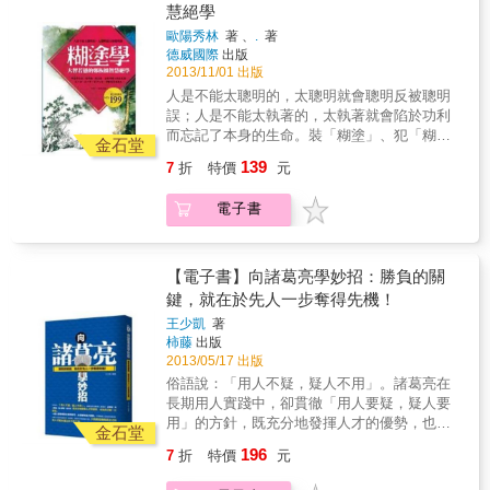
慧絕學
歐陽秀林
著 、
.
著
德威國際
出版
2013/11/01 出版
人是不能太聰明的，太聰明就會聰明反被聰明
誤；人是不能太執著的，太執著就會陷於功利
而忘記了本身的生命。裝「糊塗」、犯「糊
金石堂
塗」的人，才是真正的「聰明」人。真正的
139
7
折
特價
元
「聰明」人，有「忍讓」的胸懷，有「瘋傻」
的清醒，是「大智慧」與「大容忍」的結合
電子書
體，是笑傲人生的大哲人。 糊塗學獨闢蹊徑，
以自己獨特的眼光來審視這個誘人的世界，以
自己特有的大智慧去擁抱人生。本書以古今中
外大量生動的事例來闡述大智若愚的本質和豐
【電子書】向諸葛亮學妙招：勝負的關
富的內涵。書中大智若愚的鄭板橋等「糊塗大
鍵，就在於先人一步奪得先機！
師」或「糊塗先生」，他們蘊含於愚拙外表的
王少凱
著
是廣博的人生智慧，蘊藉於寧靜、淡泊中的是
柿藤
出版
志存高遠，以暫時的吃虧、讓步獲得長遠的利
2013/05/17 出版
益，他們做了許多一般人看起來愚蠢的事，卻
俗語說：「用人不疑，疑人不用」。諸葛亮在
實在是聰明、高明。
長期用人實踐中，卻貫徹「用人要疑，疑人要
用」的方針，既充分地發揮人才的優勢，也給
金石堂
自己留一分餘地。一個人要想得到社會的認
196
7
折
特價
元
可，必須擁有真才實學。不學無術之徒也許短
時間內靠不正當手段取得一些成就，但終究不