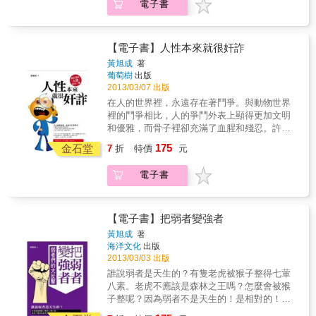
電子書
能成就大業。只有那些擁有真正才幹的人才能
永遠立於不敗之地。中國古語有云：「山外有
山，人外有人。」說的是一個人即使擁有非常
高強的本領，但比他強的人還是存在的。尤其
【電子書】人性本來就很奸詐
對於年輕人來說，即使具有經天緯地之才，治
黃旭成
著
國安邦之略，也應該再擴大自己的視野，多向
葡萄樹
出版
他人請教，所謂「尺有所短，寸有所長」，通
2013/03/07 出版
過多方學習，必然會增加自己的才幹，「更上
在人的世界裡，永遠存在著鬥爭。與動物世界
一層樓」。如果一味地認為自己才高八斗，學
裡的鬥爭相比，人的爭鬥外表上顯得更加文明
富五車，輕視他人，就會故步自封，停滯不
和優雅，而骨子裡卻充滿了血腥和殘忍。許多
前。諸葛亮簡介諸葛亮，字孔明，人稱臥龍，
人在生活中總是遭遇失敗，並不是他們的能力
175
東漢末徐州瑯邪郡陽都縣人（今山東沂南
金石堂
7
折
特價
元
不足，或是時運不濟，而是他們的想法過於迂
縣）。東漢靈帝光和4年（西元181年），諸葛
腐，一味地把﹁仁義道德﹂掛在嘴邊，相信世
亮生於一個普通官宦家庭，當時他的父親諸葛
電子書
界上的每個人都是好人，結果是一再被坑被
珪任泰山郡丞。雖然生於官宦家庭，但諸葛亮
騙，而且不知覺醒。人想要過得悠閒自在，就
的青少年時代卻多災多難，他的父母去世很
必須了解人性真相，改變﹁人性本善﹂的天真
早，諸葛亮與他的弟弟跟叔父諸葛玄一起生
想法，徹底認清一些人的真面目。人生的陷阱
【電子書】把弱者變強者
活；戰亂一直伴隨著他的成長並影響他的生
無所不在，面對揮之不去的小人，了解人性的
黃旭成
著
活。諸葛亮3歲時（西元184年）黃巾大起義爆
真相是一種保護自己的處世智慧。在這個爾虞
海洋文化
出版
發，天下大亂；9歲時（西元190年），關東諸
我詐的現實社會裡，如果你不想老是被身邊的
2013/03/03 出版
侯起兵討伐董卓。由於故鄉兵變，（西元194
小人所算計，你就必須比小人更懂得奸詐的技
誰說弱者是天生的？有隻老虎被猴子整得七葷
年）諸葛玄帶領家人到豫章（今江西南昌）避
巧，變得更精明，才能洞穿他們內心正在玩弄
八素。老虎不應該是森林之王嗎？怎麼會被猴
難，第2年，又因故遷至荊州（今湖北襄陽）。
什麼詭計，老練與練達會讓你識別各式各樣的
子整呢？因為弱者不是天生的！是相對的！只
諸葛亮16歲時（197年），諸葛玄病故，諸葛亮
陷阱和危險，盡快找到成功的契機。本書特色
要有好的策略，弱者也能反擊，也能戰勝強
遷至離荊州城20里的隆中山中，在此以耕田為