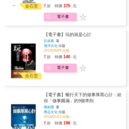
「天時不如地利，地利不如人和」的結論。非
毒牙，怎樣認清忘恩負義者醜惡的嘴臉，以及
175
常手段的「非常」之處在於，它能變不利為有
金石堂
7
折
特價
元
揭穿圖財害命者布下的獵夾……同時，你將通
利，提升自我、轉敗為勝，擺脫困境。所謂非
曉如何成為一個優雅的處世高手的精髓。研究
常並不是什麼陰謀、奸詐的意思，非常手段的
電子書
人性，深刻地瞭解人性、把握人性，並利用人
前提必須是正，只有在正的前提下，才可談得
性為你服務將使你立於不敗之地。本書特
上做事，不然就成了奸詐之徒的卑劣伎倆了。
色 看穿別人的真面目洞察真實人性 教你透
所以，非常手段的特別之處，就是在正的前提
析人性的另一面，學會保護自己，讓人際更完
【電子書】玩的就是心計
下的高明的辦事方法。 現在，市面上有關成功
善、更美好！ 現實的社會到處充滿陷阱，常常
呂叔春
著
學、做人、做事的書不少：有把古人或近代人
有詐欺、訛騙的事件﹔真實的人性教你無法看
海洋文化
出版
的書，用白話文或漫畫的形式翻譯出來的；也
透，因為人性是複雜難懂。 人不能只有小聰
2010/06/05 出版
有從國外（以美國居多）引進的；有的就是作
明，卻沒有大智慧﹔教你看透真實人性，並不
140
7
折
特價
元
者自己寫的書，還有專講謀略的。這些書的宗
是教你耍弄奸詐，而是要教你看透人性、修煉
旨一般只有一點，就是講述各種「兵法」、
自我，認清他人的真實性格…… 人的世界
「謀略」、「絕招」，還有「厚黑」、「方
電子書
裡，永遠存在著爭鬥。與動物世界裡的爭鬥相
圓」等，教你成功，使你發財。這些其實就是
比，人的爭鬥外表上顯得更加文明和優雅，而
金石堂
手段，但這些手段中有偽詐的成分。但是，這
骨子裡卻充滿了血腥和殘忍。人用鋒利無比的
些作品當中的「手段」真的一無可取嗎？當然
軟刀子替代了動物血光閃閃堅硬的牙齒，高明
不是，要客觀的對待，如果這種手段不是喪盡
地嵌入同類的精神裡，任其自行腐爛；用裹著
天良或損人利己，仍有可借鑑之處。 成功是每
【電子書】暢行天下的做事厚黑心計：給
糖衣的毒藥取代了動物追捕獵物的腳步，耐心
個人的願望，又有多少人能事事順利、事事成
你「做事圓滿」的9個準則
地引誘著自己的目標，然後張開血盆大口如鱷
功呢？如果轉變一下觀念，不把成功作為最終
魚般地吞咽……和動物世界一樣，在人的世界
萬劍聲
著
目的，只是腳踏實地的做，認認真真地做，再
裡，生存也是一場你死我活的競賽。不同的
菁品文化
出版
加上恰當的手段，不怕事業不成。 一個人的成
是，優勝劣汰並不是這場競賽的惟一規則。你
2010/01/13 出版
功都有一定的過程，從一聞未名到功成名就，
要學會並精通生存之道，必須瞭解人性的真相
196
7
折
特價
元
這是個變化的過程。在這一變化過程中，需要
以瞭解人，改變“人性本善”的天真想法，老練與