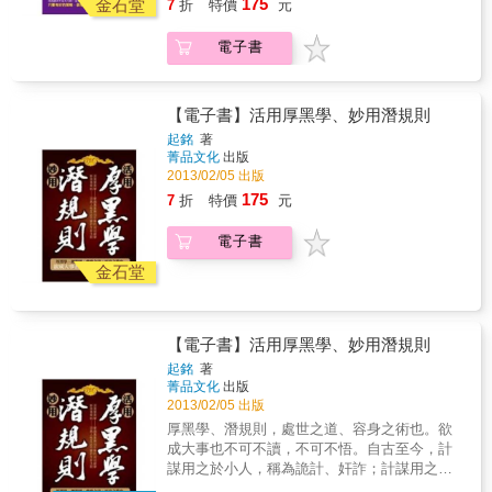
175
看穿別人的真面目洞察真實人性 教你透析人性
金石堂
7
折
特價
元
者！反擊不一定靠實力！「狐假虎威」是知名
生，過著隱居生活，生於亂世長於亂世的諸葛
的另一面，學會保護自己，讓人際更完善、更
的成語故事！但是它不只是形容作威作福的小
亮特別喜歡研讀兵法，在隆中期間他日夜揣摩
美好！ 現實的社會到處充滿陷阱，常常有詐
電子書
人，更是弱者能夠反敗為勝的策略！且聽底層
兵法並廣交智士共同探討安邦定國之策。西元
欺、訛騙的事件﹔真實的人性教你無法看透，
生活師鄭逸安娓娓道來。言語可以殺人！弱者
207年，劉備三顧茅廬，向諸葛亮諮詢天下大
因為人性是複雜難懂。 人不能只有小聰明，卻
可能缺乏實力，但是善用言語的力量，弱者也
事，諸葛亮以《隆中對》折服劉備，從此，27
沒有大智慧﹔教你看透真實人性，並不是教你
能成功反擊強者！怎麼做到？且看本書提供精
歲的諸葛亮開始出山輔佐劉備。諸葛亮的輔
【電子書】活用厚黑學、妙用潛規則
耍弄奸詐，而是要教你看透人性、修煉自我，
彩的範例！順水推舟、將計就計也能反擊成
佐，使劉備的境況大為改觀。劉備從最初的兵
起銘
著
認清他人的真實性格……
功！不要再以為弱者就一定得百依百順，任人
不過千，將只有關張到後來創建蜀國，與孫
菁品文化
出版
擺佈！順水推舟，將計就計反而是弱者反擊的
權、曹操共成鼎足之勢，這一切諸葛亮功不可
2013/02/05 出版
高明策略！不要懷疑，趕快隨者底層生活大師
沒。西元223年，劉備病逝，其子劉禪繼位，封
175
7
折
特價
元
鄭逸安思考你的反擊成功策略！本書特色 我必
諸葛亮為武鄉侯，兼領益州牧，總攬軍政大
須告訴你一個事實：「誰說弱者是天生的？」
權，為了完成統一大業，諸葛亮先後6次北伐中
電子書
英雄不怕出身低，最怕的就是你自己瞧不起自
原。西元234年，正值盛年的諸葛亮病逝五丈原
己！我還得告訴大家，即使真實現況如此，我
金石堂
軍中，享年54歲，死後諡號忠武。
們的確是弱者！但不代表我們不能站起來反
擊！除非你自己甘於當個弱者，否則沒有人能
說或決定你天生就得是個弱者！記住！除了你
【電子書】活用厚黑學、妙用潛規則
自己，沒有人能讓你當個天生弱者！
起銘
著
菁品文化
出版
2013/02/05 出版
厚黑學、潛規則，處世之道、容身之術也。欲
成大事也不可不讀，不可不悟。自古至今，計
謀用之於小人，稱為詭計、奸詐；計謀用之於
君子，稱為良謀、韜略。一個人若是知道厚黑