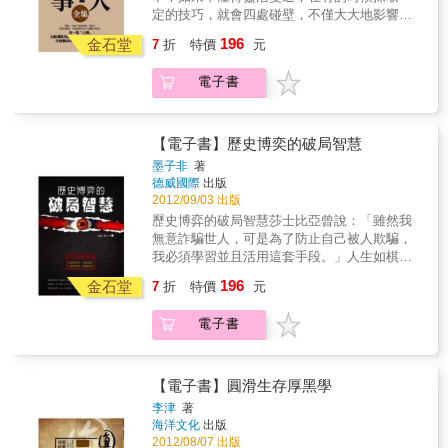
受，進而逃避之，以致在錯誤的路上越走越
定的技巧，就會四處碰壁，不僅大大地影響到
遠。
我們做事的效率，還會對自身地發展帶來巨大
196
金石堂
7
折
特價
元
的障礙。這裡的靈活變通，指的就是我們在為
人處世的時候，“圓滑”一點，“狡猾”一點。但是
電子書
提醒注意的是，這裡的圓滑與狡猾，並不是沒
有任何、任何立場，以一種處心積慮之心去謀
害他人，耍陰謀手段把自己的成功建立在別人
的痛苦之上；它只是為人處世的一種智慧和謀
【電子書】歷史博奕的破局智慧
略，是讓我們在現今的環境中，如何更好的把
墨子非
著
握住機遇，少走一些彎路，更為輕鬆、順利、
德威國際
出版
便捷地把事情做好，實現自我人生理想，成就
2012/09/03 出版
自我一生智慧和謀略。本書特色世事多變化，
歷史博弈的破局智慧莎士比亞曾說：「雖然我
人生如戲，人心叵測，作人做事的時候就應當
無意詐騙世人，可是為了防止自己被人欺騙，
圓滑狡猾一點，要學會深藏不露，要懂得適時
我必須學習並且活用這套手段。」人生如棋
地裝裝糊塗，多一點提防之心，多一點應對之
局，我們不能奢望對手的手下留情，如果不願
196
道，唯有如此，才能真正的走向成功。當我們
金石堂
7
折
特價
元
成為輸家、成為棋子，同流於陰謀詭計之中，
應圓滑的態度，以及狡猾去面對身邊的一切
那就只能打翻棋盤，將其破局以重新制定規
時，一定要做到：爭、借、謀。這三個字可以
電子書
則。本書藉由識局、觀局、穩局、攪局到最後
說是通往圓滑人生的3字要訣。圓滑是做人的一
的控局、扭局、收局，自歷史謀略故事中，尋
種智慧，狡猾是生存的一種技巧，在競爭激烈
得現代生活哲理的淵源，循序漸進地為您解說
的社會環境中，無論是誰要出位，想獲得成
各種破局謀略的智慧與技巧，並將這些哲理應
【電子書】圓滑生存厚黑學
功，便必須學著靈活變通，圓滑一點，狡猾一
用於日常生活的實踐中。本書不是教你詐，而
李津
著
點，如果一味按著固有的思維和方式行事，不
是透過歷史認知人性與社會的複雜，讓你學會
海洋文化
出版
講究變通，不講究方法和策略，雖然也能將事
在社會中生存的博弈之道，使您能從書中高明
2012/08/07 出版
情做好，但是所投入的時間與精力卻並非能與