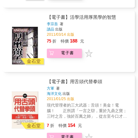
收錄的100篇文章，以中國歷史人物、小說人
物、台灣乃至世界各地發生的事例為例，或介
紹西方心理學的研究發現，先提問再回答，擴
【電子書】活學活用厚黑學的智慧
大視野、增加閱讀樂趣，也強調「人同此心，
心同此理」。．很多「人性」其實建立在錯覺
李宗吾
著
讀品
出版
和幻象之上，這是人性最大的特徵，也是它的
2011/03/14 出版
盲點和弱點。若能洞悉人性，不僅能夠了解別
人，更能認識自己，知己知彼，掙脫這些「人
188
75
折
特價
元
性枷鎖」，並運用人性為自己取得與人溝通應
對時的優勢。
電子書
金石堂
【電子書】用舌頭代替拳頭
方軍
著
海洋文化
出版
2011/01/25 出版
現代管理者的三大武器：舌頭！美金！電
腦！ 正所謂「一言之辯，重於九鼎之寶；
三吋之舌，強於百萬之師」，從古至今口才的
重要性無可否定，發揮口才能帶來的驚人魅力
154
金石堂
7
折
特價
元
與成效！ 本書是以訓練管理者說話藝術的
角度編寫，包括如何向下屬或上司得體表達；
電子書