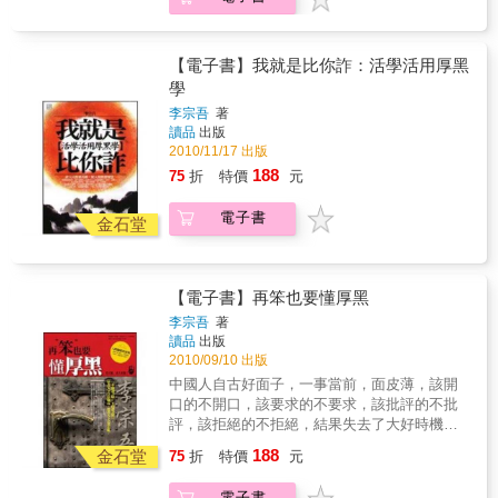
如何在商務談判中辯才無礙；如何在會議中提
綱挈領有效主導；如何透過批評或讚美進行有
效管理；如何說服他人達成自己的目的；如何
演講談話引起眾人共鳴。 無論處在任何階
【電子書】我就是比你詐：活學活用厚黑
層職位，好口才必能增添表現。字字珠璣，金
學
言玉語，好口才甚至能為您賺取財富。透過基
李宗吾
著
本訓練人人都可達到從容上台的水準，特別是
讀品
出版
學習領導型的口才，更可培養出大將風範。言
2010/11/17 出版
語清晰有力、得體服眾，管理者將如虎添翼。
188
75
折
特價
元
基層員工懂得說話的藝術，也會在各種場合如
魚得水。 立刻開始訓練自己的口才，務必
電子書
記得：要會做事，更要會說話！本書特色
金石堂
專為管理者編寫的口才自我訓練法，企業主、
各階層主管、各領域領導者的私人口才教師。
本書是以訓練管理者說話藝術的角度編寫，也
【電子書】再笨也要懂厚黑
是基層員工的口才自我養成，領導者與管理者
必備的口才訓練。檢視幾種重要的口才能力！
李宗吾
著
讀品
出版
任何一項進步，都將帶來不可思議的獲
2010/09/10 出版
得！ 包括如何向下屬或上司做得體的言語
表達；如何在商務談判中辯才無礙；如何在會
中國人自古好面子，一事當前，面皮薄，該開
議中提綱挈領有效主導；如何透過批評或讚美
口的不開口，該要求的不要求，該批評的不批
進行有效管理；如何說服他人達成自己的目
評，該拒絕的不拒絕，結果失去了大好時機，
的；如何演講談話引起眾人共鳴。
犧牲了自己的利益。所以有一種說法叫「面子
188
金石堂
75
折
特價
元
殺人」，意思是說，有時候為了面子，可能傷
害了自己，甚至犧牲了自己。所以厚黑學要用
電子書