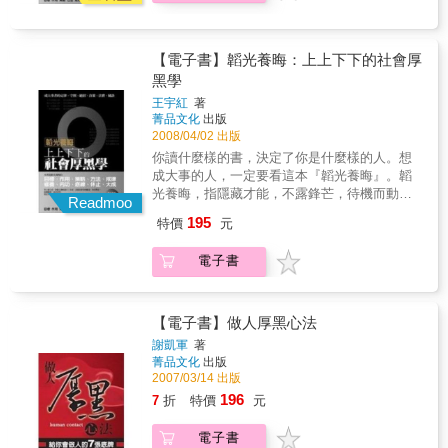
【電子書】韜光養晦：上上下下的社會厚
黑學
王宇紅
著
菁品文化
出版
2008/04/02 出版
你讀什麼樣的書，決定了你是什麼樣的人。想
成大事的人，一定要看這本『韜光養晦』。韜
光養晦，指隱藏才能，不露鋒芒，待機而動，
Readmoo
發展自己。他既是自然界物競天擇、優勝劣汰
195
特價
元
的普遍制勝規律，又是人類謀生存、求發展、
圖強大的醒世、警世恒言，更是千年萬載修
電子書
身、齊家、治國、平天下的一大法寶。無論是
多麼大的一個組織，如果要想有所發展，那
麼，這個團體的成員必須具備勤勞、團結等基
本的素質，小到家庭的致富，中到企業的成
【電子書】做人厚黑心法
功、事業單位的高效，大到國家的強盛，莫能
謝凱軍
著
離開韜光養晦。本書從韜光養晦的目標、作
菁品文化
出版
用、策略、方法、戒律、修養、內功、底線、
2007/03/14 出版
休止、大成等方面，對韜光養晦進行了全面、
196
7
折
特價
元
系統的研究和闡述，通過介紹大量歷史上成功
的經驗和失敗的教訓，相信本書對你的改善就
電子書
在你閱讀時心動的一刻。