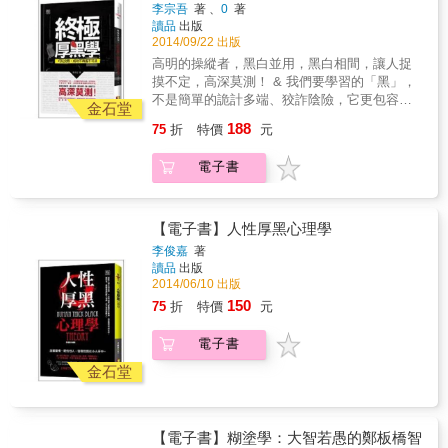
李宗吾
著 、
0
著
鋒芒畢露，就很容易去攻擊別人，這會得罪
讀品
出版
人。& 列夫&bull;托爾斯泰說：「大多數人都想
2014/09/22 出版
改變這個世界，卻極少有人想改造自己。」我
高明的操縱者，黑白並用，黑白相間，讓人捉
們經常是按照自己的願望去為人處世，本來是
摸不定，高深莫測！ & 我們要學習的「黑」，
棱角分明，還自以為是光芒四射。其實，在我
不是簡單的詭計多端、狡詐陰險，它更包容了
們刻意顯示出才華的時候，我們的才華已經減
金石堂
睿智、謀略與高瞻遠矚的深刻內涵。 誰要想充
少了很多，因為我們的顯示，才華已經沒有了
188
75
折
特價
元
分實現自我的價值與能力，誰就要擁有較別人
它原來的光芒。所以，真正的聰明者能夠做
更多的智慧與韜略，這是現代人要成功所必需
到：「以能問於不能，以多問於寡，有若無，
電子書
的。 & 厚黑學，並不是挖空心思對付自己身邊
實若虛。」故意給別人一個表現的機會；明明
的朋友、同事、主管。 & 真正的厚黑學是一種
知道他不如自己，也去向他請教；明明自己懂
行事智慧，知己又知彼。 你可以不厚黑，但是
得很多，但把它埋藏在心底，表面上做出一副
當你遇到厚黑的人你可以有辦法去應對。這才
什麼都不懂的樣子。&
【電子書】人性厚黑心理學
是行走於社會必備的人生智慧。
李俊嘉
著
讀品
出版
2014/06/10 出版
150
75
折
特價
元
電子書
金石堂
【電子書】糊塗學：大智若愚的鄭板橋智