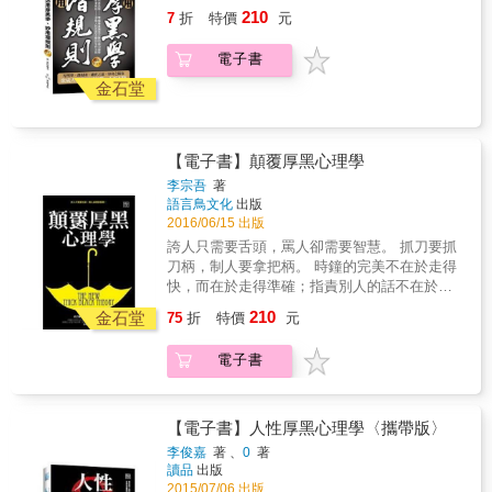
一旦和人競爭起來，卻往往處於劣勢。這是因
想等人少以後再進去休息。就在這個時候，旅
210
7
折
特價
元
為別人已經知曉了他們的底細，可以提前做好
者聽見有人招呼他。& 原來是車上的一位夫人
應付準備。一旦動起手來，這些早有些備的人
在叫他：「老頭兒！老頭兒！」旅者連忙轉
電子書
就能像一柄利劍，直刺對手要害。所以，聰明
身，看見有人朝他招手，便上前去詢問：「夫
的人往往隱藏自己的鋒芒，讓人探不出深淺。&
金石堂
人，請問有什麼事嗎？」& 坐在火車上的太太
在前蘇聯時期，有個旅者很喜歡從莫斯科徒步
著急地說：「麻煩您，快到洗手間去，我把手
走到波良納，這段長長的旅途大約有200公里。
提包遺落在那裡了！」旅者一聽，連忙跑到洗
他總是背著一個大背包，沿途與一些流浪的人
手間尋找，手提包還在，於是他連忙把它拿了
【電子書】顛覆厚黑心理學
結伴而行。大家對這位旅者很熟悉，但沒有一
出來。那位太太一見，非常高興地說：「謝謝
個人知道他的姓名與來歷，只知道他是個步行
李宗吾
著
您了！這是給您的賞錢。」太太遞給了旅者一
語言鳥文化
出版
的愛好者。& 這段路程要花五天的時間，旅者
枚五戈比的銅錢，而旅者也欣然接受。& 旅者
2016/06/15 出版
的食宿都在路上解決，或隨便向農家借宿，或
轉身準備離去時，這位太太身邊同行的旅伴問
走進火車站，到三等車廂的候車室裡歇息。&
誇人只需要舌頭，罵人卻需要智慧。 抓刀要抓
道：「你知道你把錢給了誰嗎？」太太不解地
有一次，他又準備進入候車室裡小歇，但這時
刀柄，制人要拿把柄。 時鐘的完美不在於走得
看著她的夥伴，她的朋友帶著驚喜的口吻說：
候候車室裡擠滿了人，於是他便來到月臺上，
快，而在於走得準確；指責別人的話不在於
「他是《戰爭與和平》的作者
想等人少以後再進去休息。就在這個時候，旅
髒，而在於是否能切中這個人的要害
&mdash;&mdash;托爾斯泰啊！」& 這位太太
210
金石堂
75
折
特價
元
者聽見有人招呼他。& 原來是車上的一位夫人
&hellip;&hellip; 人之言語即是他行為的影子，
一聽，吃驚地說：「是嗎？真的嗎？天哪，我
在叫他：「老頭兒！老頭兒！」旅者連忙轉
我們常因言多而傷人，言語傷人，勝於刀槍，
在做什麼呢？托爾斯泰啊！看在上帝的份兒
電子書
身，看見有人朝他招手，便上前去詢問：「夫
刀傷易愈，舌傷難痊。 在一場唇槍舌劍中，對
上，請原諒我的無知，請把那枚銅錢還給我
人，請問有什麼事嗎？」& 坐在火車上的太太
手總有說漏嘴的時候，這正是窮追猛打的好機
吧！唉，我把它給了您，真是不好意思，哎
著急地說：「麻煩您，快到洗手間去，我把手
會。這種辦法用以對付傲氣十足的對手較易奏
呀，我的天，我是在做什麼呢？」旅者聽見太
提包遺落在那裡了！」旅者一聽，連忙跑到洗
效，因為對方一丟醜便像鬥敗的公雞一樣，垂
【電子書】人性厚黑心理學〈攜帶版〉
太的呼喊聲，轉過身，笑著說：「你不必感到
手間尋找，手提包還在，於是他連忙把它拿了
頭喪氣，沮喪不已。因此，一旦抓住他們的弱
不安，您沒有做錯任何事，這五戈比，是我自
李俊嘉
著 、
0
著
出來。那位太太一見，非常高興地說：「謝謝
點，傲者比謙虛的人更容易打敗。
己賺來的，所以我一定要收下！」& 火車鳴笛
讀品
出版
您了！這是給您的賞錢。」太太遞給了旅者一
2015/07/06 出版
了，開始緩緩啟動，那位太太仍內疚地請求托