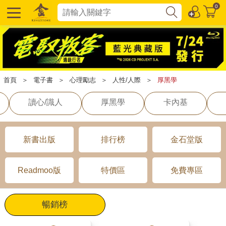
0
首頁
＞
電子書
＞
心理勵志
＞
人性/人際
＞
厚黑學
讀心/識人
厚黑學
卡內基
新書出版
排行榜
金石堂版
Readmoo版
特價區
免費專區
暢銷榜