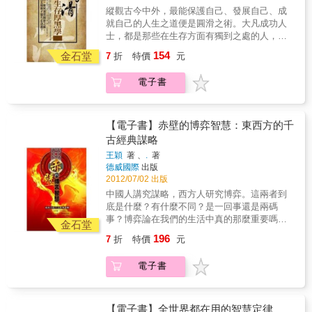
的破局智慧中，獲得生活和生命的指引，使自
縱觀古今中外，最能保護自己、發展自己、成
最終的結果成正比。
己不至於陷入爾虞我詐社會中的騙術圈套。
就自己的人生之道便是圓滑之術。大凡成功人
士，都是那些在生存方面有獨到之處的人，而
這種獨到之處便是“圓滑”——保全自己要“圓”，
154
金石堂
7
折
特價
元
打敗對手要“滑”。那麼，如何運用圓滑之術，到
底怎樣做才能左右逢源？答案就在李津編寫的
電子書
《圓滑生存厚黑學》中。《圓滑生存厚黑學》
告訴我們：圓滑之“放”——放下面子，才能臉皮
厚；圓滑之“保”——左推右踢，保護自己；圓滑
之“□”——巧舌如簧，贏得機會；圓滑之“裝”
【電子書】赤壁的博弈智慧：東西方的千
——裝糊塗，離開風口浪尖；圓滑之“留”——把
古經典謀略
握分寸，留得後路；圓滑之“避”——避開小人不
王穎
著 、
.
著
得罪；圓滑之“借”——麻雀傍樹，借勢而上；圓
德威國際
出版
滑之“爭”——兩面三刀，贏得競爭；圓滑之“拍”
2012/07/02 出版
——拍好馬屁，鋪好路；圓滑之“觀”——察言觀
中國人講究謀略，西方人研究博弈。這兩者到
色，站對位置；圓滑之“收”——收斂才能，不露
底是什麼？有什麼不同？是一回事還是兩碼
鋒芒；圓滑之“藏”——刀一定要藏到笑裡。本書
事？博弈論在我們的生活中真的那麼重要嗎？
特色厚黑學的極致--圓滑做人的哲學告我訴我
金石堂
不錯，因為它說的是人類在各個生存領域裡的
們：只要掌握了一定的技巧和合適的方法，我
196
7
折
特價
元
競爭技巧。「草船借箭」、「借東風」、「華
們的付出將會有一定的回報。深諳厚黑之道--做
容道」等情節裡，處處有計，計中藏計。所以
人圓滑，才能創造有利良機，才能輕鬆獲得成
電子書
我們只須解剖「赤壁之戰」這樣一場具體戰
功，也才能永保最後的勝利，讓你笑到最後。
役，就能窺探、領略到中國謀略學的要旨，同
本書集結了古今中外，善用厚黑之道--圓滑做人
時也能領悟西方博弈論的精髓了。本書採用一
的例證，為讀者闡述圓滑做人的處世之道。本
面敘述「赤壁之戰」、一面點評其中的謀略運
【電子書】全世界都在用的智慧定律
書所指的圓滑與狡猾，並不是以一種處心積慮