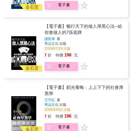
一步一步走下去，不可能「坐直昇機」上去，
練達會讓你識別各式各樣的陷阱和危險，為你
電子書
如果真的是這樣也是很危險的，所以書中從
金石堂
贏得無數的機會並取得更大的成就。
「提升自我、調整心態、擺脫困境、轉敗為
勝、管人用人、出人頭地」等六個方面加以討
論，這些都是成功人士必經的路程，不過每個
【電子書】暢行天下的做人厚黑心法─給
人在走每一步時的方法不盡一致，這就是手段
你會做人的7張底牌
的問題。 如何做事、如何成功，是每個人一生
的考題，每個人都有一種答案，這種答案就是
謝凱軍
著
成功的手段，希望有志於成功者，能從中找到
菁品文化
出版
合適的方法、正確的手段。
2009/07/29 出版
196
7
折
特價
元
電子書
金石堂
【電子書】韜光養晦：上上下下的社會厚
黑學
王宇紅
著
菁品文化
出版
2008/04/02 出版
196
7
折
特價
元
電子書
金石堂