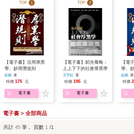
TOP
TOP
1
2
【電子書】活用厚黑
【電子書】韜光養晦：
【電
學、妙用潛規則
上上下下的社會厚黑學
學、
版）
起銘
著
王宇紅
著
起銘
著
175
195
2
特價
元
特價
元
特價
電子書
電子書
電子書 > 全部商品
共計
45
筆， 頁數
1
/1