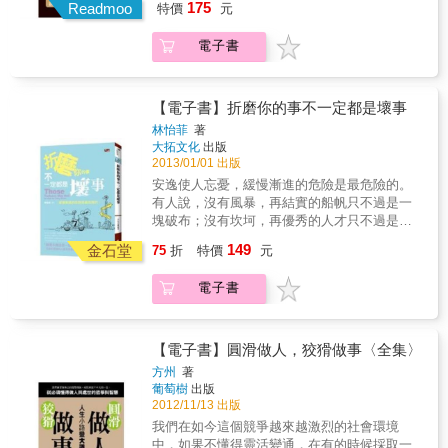
175
Readmoo
特價
元
學、潛規則是什麼意思，那只是皮毛之見，只
有真正讀懂了厚黑學、潛規則中蘊含的智慧，
電子書
繼而在實踐中靈活運用，也掌握了自己的人
生，這正是本書所要用心詮釋的。如果你在人
生的征戰中，遇到一時無法解脫的困境或絕
境，不妨參考本書中的智慧計謀，或許，僅是
【電子書】折磨你的事不一定都是壞事
一個故事或一句話，就能喚醒你體內的計謀
林怡菲
著
DNA，助你轉危為安、轉敗為勝。
大拓文化
出版
2013/01/01 出版
安逸使人忘憂，緩慢漸進的危險是最危險的。
有人說，沒有風暴，再結實的船帆只不過是一
塊破布；沒有坎坷，再優秀的人才只不過是紙
上談兵。歷史教導我們，逆境是成功路上的真
149
金石堂
75
折
特價
元
實考驗，而在遇到順境的時候，應該視之為夢
幻。順境本應該是一個人成功的助力，沉迷於
電子書
順境的人最終將會被順境這個隱匿的敵人所擊
敗。成功從來不是偶然，每次困境都是一次考
驗和重來的機會，而在暫時的順境中，只有在
任何時候都保持一顆警惕的心，才能夠不給敵
【電子書】圓滑做人，狡猾做事〈全集〉
人任何可乘之機。「少年得志大不幸」並不是
方州
著
一定的，但是卻從某個方面反映順境有時候會
葡萄樹
出版
給人帶來致命的一擊。因為習慣了成功，習慣
2012/11/13 出版
了決策的正確，習慣了身邊人對自己的附
我們在如今這個競爭越來越激烈的社會環境
和……於是對於可能出現的失敗會變得難以接
中，如果不懂得靈活變通，在有的時候採取一