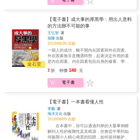
到無形無色，才算止境。「不薄謂之厚，不白
謂之黑，厚者天下之厚臉皮，黑者天下之黑心
眼。」俗語說：「逢人短命，遇貨添錢。」假
如你遇著一個人，你問他幾歲？他答：「今年
【電子書】成大事的厚黑學：用出人意料
五十歲了。」你說：「看先生你的面貌，只像
的方法辦不可能的事
三十幾的人，最多不過四十歲罷了。」他聽了
王弘智
著
一定很歡喜，是之謂「逢人短命」。又如走到
福隆
出版
朋友家中，看見一張桌子，問他買成若干錢，
2010/08/30 出版
他答道：「買成四元。」你說：「這張桌子，
一個人的成功，離不開內在因素與外在因素。
普通價值八元，再買得好，也要六元，你真是
外在因素無非是機遇時勢，起著決定作用的還
會買。」他聽了一定也很歡喜，是之謂「遇貨
是內在因素。內在因素包括自身的修養、學
添錢」。這兩招其實都是奉承人的辦法，也就
金石堂
識、能力、閱歷和性格等等。在內在因素中，
是常說的「拍馬屁」。拍馬屁也是一種功夫，
140
7
折
特價
元
還有一點是不可忽視的，那就是與外界的溝通
沒有厚臉皮，沒有隨機應變的本領，也是拍不
和交往的方法。但這種方法又取決於內在因素
好馬屁的，說不定會拍錯了地方，招來殺身之
電子書
的其他方面，也就是說，內在因素的其他方面
禍。
決定了這種方法，而這種與外界溝通交往的方
法，又是一個人內在因素的展現。其實，這種
方法就是；做人辦事的手段、方法對了，辦事
【電子書】一本書看懂人性
效率自然就高了，事也辦的順利了。 古人講究
李鵬
著
「天行合一」，這其實是告訴人，做事要占天
海洋文化
出版
時、盡地利，當這些條件都對時，一切會順其
2010/08/05 出版
自然而成。當二者都具備時，是不是這預示著
在本書中，你可以通過列舉的大量事例瞭
會成功呢？也未必！其中還有一點就是要看方
解到人性的複雜性及其根源，你會從中學到如
法是否正確，手段是否得當。所以孟子得出了
何躲開小人精心佈置的陷阱，如何拔掉嫉妒的