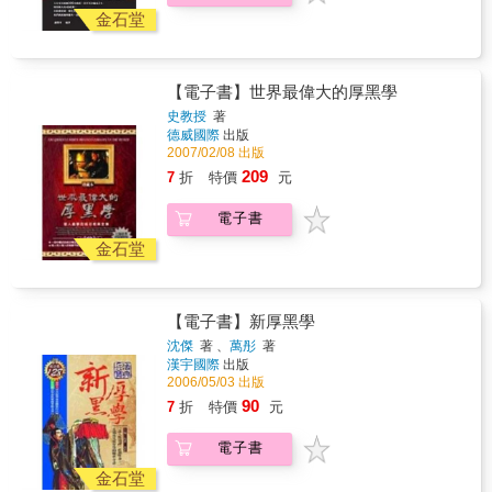
金石堂
【電子書】世界最偉大的厚黑學
史教授
著
德威國際
出版
2007/02/08 出版
209
7
折
特價
元
電子書
金石堂
【電子書】新厚黑學
沈傑
著 、
萬彤
著
漢宇國際
出版
2006/05/03 出版
90
7
折
特價
元
電子書
金石堂