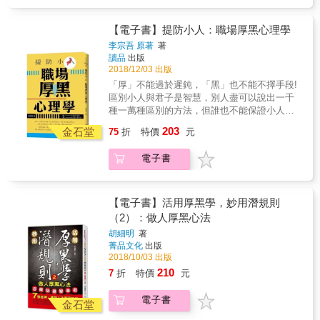
會必備的人生智慧。許多時候，我們在做著自
線】！ 在彼此視線相交時，先移開視線能展現
下姿勢、動作、眼神以及說話的方式，就能獲
己並不想做的事，說著自己並不想說的話，甚
自信，並讓對方稍微感到不安，藉此掌握對話
得顯著的效果， 幫助你在短時間內成為人見人
至還很認真。因為懾於壓力，礙於禮儀，拘於
【電子書】提防小人：職場厚黑心理學
的節奏。 & ──攻略心儀對象►利用【認知失
愛的好感王，機會手到擒來！ & 本書特色 & ◎
制度，限於條件，我們進了不想進的門，陪了
調】的機制，請喜歡的人幫忙，他就會對你產
李宗吾 原著
著
傳授能用於「營造形象」、「網路社交」、
不想陪的客人，送了不想送的禮，笑了不想笑
讀品
出版
生好感！ 被要求幫忙時，對方會產生「應該要
「戀愛」、「職場」的38則暗黑攻心計！ ◎與
的笑，這樣的情況經常有。人都想自由自在，
2018/12/03 出版
幫忙，但覺得很麻煩」的矛盾心情，為了修正
時俱進！書中收錄的心理技巧全都可以運用於
都想隨心所欲，但是，世界從來不是看著你的
矛盾，對方會在心中告訴自己「是因為我喜歡
「厚」不能過於遲鈍，「黑」也不能不擇手段!
網路世界！ ◎搭配簡明圖說解釋心理學技巧，
眼色行事的，相反的，我們每個人都是在被動
這個人，所以才會幫忙」，結果對你產生好
區別小人與君子是智慧，別人盡可以說出一千
快速掌握人心不費力！ &
地做一些自己不想做的事。違心，有自我壓
感。 & ──想毫不費力地驅使他人為你做事►以
種一萬種區別的方法，但誰也不能保證小人沒
抑，也有融合群體的親和力，可以是軟弱者的
【對你來說太難嗎？】刺激自尊心高的人，促
有一千零一種或一萬零一種的表現!我們所講的
203
自保也可以是奸詐人的煙霧。它就像一杯白開
金石堂
75
折
特價
元
使對方行動 自尊心愈高的人，愈容易受到這句
「黑」，絕不是提倡心黑手辣，行惡人間。而
水，可以放糖漿，可以放檸檬，放橙汁，也可
話的刺激。只要被質疑，他們就會燃起鬥志，
是用更妥當的方法去解決你所面對的問題，獲
以放毒藥！如何讓違心違在情分上，又符合天
電子書
設法展現自己的能力給你看。 & 這些技巧能運
得你該獲得的利益。在生活和工作的圈子裡，
理良心，正是我們必須悟出的答案。
用於「營造形象」、「網路社交」、「戀
是是非非幾乎每天都會發生。可能你是個很有
愛」、「職場」， 而且執行容易，只要調整一
正義感的人，忍不住要挺身而出「匡扶正
下姿勢、動作、眼神以及說話的方式，就能獲
義」；也可能你是個外向型的人，眼裡看不過
【電子書】活用厚黑學，妙用潛規則
得顯著的效果， 幫助你在短時間內成為人見人
的事嘴上就要說出來；也可能你是個……。但
（2）：做人厚黑心法
愛的好感王，機會手到擒來！ & 本書特色 & ◎
不管你是什麼樣的人，奉勸一句，是非不要輕
胡細明
著
傳授能用於「營造形象」、「網路社交」、
招惹，是非背後麻煩多！職場上有一句話，叫
菁品文化
出版
「戀愛」、「職場」的38則暗黑攻心計！ ◎與
做「大樹底下好乘涼」。的確，在你的背後，
2018/10/03 出版
時俱進！書中收錄的心理技巧全都可以運用於
要是有個顯赫人物為你撐著，你的人生旅途自
210
7
折
特價
元
網路世界！ ◎搭配簡明圖說解釋心理學技巧，
然暢通無阻。這就要求你要有一雙洞察世事的
快速掌握人心不費力！ &
眼睛。
電子書
金石堂