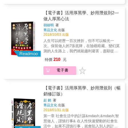
【電子書】活用厚黑學、妙用潛規則2—
做人厚黑心法
胡細明
著
菁品文化
出版
2018/10/03 出版
人生可以經歷一百次挫折，但不可以輸光一
次。保留做人的7張底牌，在險礁暗藏、變幻莫
測的人生路上，我們就能趨利避害，盡顯從
Readmoo
容，進能攻，退可守。 鷹立如睡，虎行似病。
210
特價
元
成大事需要的是智慧與道行。智者總是深藏不
露，善於韜光養晦，輕易不出手，出手即是見
電子書
分曉之時。 人生之路漫長而曲折，荊棘和坎坷
無處不在，勝敗無常，變幻莫測。做一個成功
的人，需要的是智慧與道行，道行的深淺，就
是你認識事物本質的深淺，對人性認識的深
【電子書】活用厚黑學、妙用潛規則（暢
淺。立身處世，如果你能做到圓融之中顯厚
銷修訂版）
道，糊塗之中藏精明，敞開心扉後，仍有防暗
起 銘
著
箭之智勇，遇事能夠心如止水，把一切掌控於
菁品文化
出版
心，運籌帷幄，決勝千里，手中始終握有克敵
2018/01/31 出版
制勝的「底牌」，那你就一定能在人生旅途中
第一章 社會生活中的計謀&mdash;&mdash;智
進退自如，遊刃有餘。 編輯推薦 此書從不同的
慧做人，謹慎行事& 在人性快速變動的社會生
角度去剖析為人處世之道，利用了大量的歷史
活中，如果不謹慎行事，就會陷入別人的計謀&