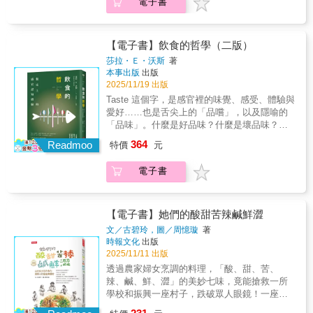
姿，帶來一場無比迷人的美味書寫。這不只是
電子書
元宵節，客家人吃菜包和鹹粄圓，當地人稱
氣感，節氣隨著歲月流轉更迭，春有百花秋有
地方喝茶，在默默蒼蒼有苔香的石上喝茶，在
散文，而是他在鏡頭之外、餐桌之間，最真實
「上元節」。農曆正月二十之後，接著是二月
月，夏有涼風冬有雪。茶是個媒介體，以喝茶
月光照進來的地方喝茶。相信幸福的人不是因
的味覺記錄與人生感悟。《孤獨的美食家》裡
二土地公生，阿媽家的土地公廟會熱烈慶祝、
的方式來體驗四季花香。隨著季節嬗遞，按節
為擁有的技能多，而是對於日常平凡事物的感
未曾說出口的美味記憶，全都濃縮在這本書
準備拜拜，在廟裡能看到各式各樣的「米糕
氣喝茶過日子，即在感受自然變遷的當下。這
【電子書】飲食的哲學（二版）
受敏銳，並發現其中的美。期待著未來的每一
裡。 ★文字自帶嗓音與畫面感，彷彿五郎在耳
龜」，是農家春祈秋報使用的重要米食。▌草仔
本茶事日記，記錄了一位喝茶人的品茶生活，
莎拉・Ｅ・沃斯
著
天，用茶事來感受生活的美好，並且記錄每一
邊低語 一字一句都讓人「看得見食物」，甚至
粿（宜雨宜晴三月三，糖漿草粿列先龕）草仔
隨著四季二十四節氣轉換，與山林一起生息調
本事出版
出版
次與茶的相遇。
「聞得到香氣」。從湯頭的蒸氣到筷子夾起時
粿的樣貌不只一種，用青草入粿製作的米食都
節。親訪茶山和茶農，了解茶樹的生長、烘
2025/11/19 出版
的重量，松重豐以細膩入微的筆觸重現料理的
能稱為「草仔粿」。像是加入鼠麴草並且包入
焙，以及各種烹水、泡茶之工藝知識；品嚐各
Taste 這個字，是感官裡的味覺、感受、體驗與
氣味、溫度與口感。翻開本書，你的腦中彷彿
菜脯米的版本，還有中部人熟悉、有著香蕉葉
式茶種的風味及自製搭配的茶食；布置茶席，
愛好……也是舌尖上的「品嚐」，以及隱喻的
自動播放五郎的低沉獨白，肚子餓起來只是時
氣息的「包仔粿」、放了艾草的客家「艾
琢磨玩賞各類茶器的型制和觸感；體悟蘊藏在
「品味」。什麼是好品味？什麼是壞品味？
間問題。 ★滿載對食物的熱愛與知識，打開日
粄」、氣味特殊但美味的「雞屎藤粿」。▌端午
茶道、茶掛裡的哲理思想和美學韻味。喝茶不
「飲食」與「品嚐」的樂趣有什麼區別？「慢
本飲食文化的深層面 這不是單純的「吃飯記
粽（做粽縛粽，迎接夏日來臨）北部粽和南部
364
只是品茶，喝茶是一種情境，一種感受，以心
Readmoo
特價
元
食」的滋味與「速食」的制式口味到底誰勝誰
錄」，而是一場味覺與文化的巡禮。從稀有食
粽最大的差異在於「烹煮方式」，因應米種不
靈感受茶的甘甜與馥郁。我們喝的是茶，體驗
負？食物詐騙與真偽，你分辨得出來嗎？！食
材的發現，到料理背後的歷史、人情與職人精
同而出現「北炊南煮」。包粽子是種修行，得
的是生活與文化。所以會在林間清風吹進來的
電子書
物色情與影像力道刺激著你我的視覺感官……
神，松重豐以深厚的熱愛與敬意，寫出食物的
坐在椅上數個小時，讓人全神貫注進入心流狀
地方喝茶，在默默蒼蒼有苔香的石上喝茶，在
關於食譜，遵守規則與理解規則所烹調出來的
重量與溫度。讀者不只是「看他吃」，更能理
態的米食！一顆講究的好粽如何做？從處理粽
月光照進來的地方喝茶。相信幸福的人不是因
實際成果會一模一樣嗎？本書作者研究飲食的
解日本飲食世界的廣度與深度。 ★讓每一頓飯
葉與粽繩，接著備料、炒餡到縛粽，每個步驟
為擁有的技能多，而是對於日常平凡事物的感
許多不同面向，包括滋味、食譜、視覺呈現、
【電子書】她們的酸甜苦辣鹹鮮澀
都變得珍貴，從餐桌細節看見人生百味 透過一
都是眉角！以及粽子家族的鹼粽、粄粽、粿
受敏銳，並發現其中的美。期待著未來的每一
真實性、烹飪和一些特定成分，探索我們對這
道道料理，我們看見了他與家人共享的溫馨時
粽、鼠麴粿粽，各有千秋。▌米篩目（六月六礤
文／古碧玲，圖／周憶璇
著
天，用茶事來感受生活的美好，並且記錄每一
些層面的潛在認知是如何影響特定文化中的飲
光，也看見孤獨旅行中一碗熱湯麵的慰藉。本
米篩目，食點心）製作米篩目不繁複，卻需要
時報文化
出版
次與茶的相遇。
食體驗。飲食是人類的根本，而不同的飲食面
書不只是寫吃，更是透過飲食書寫人生的喜怒
至少三人合力、忍耐大灶旁陣陣的高溫熱氣，
2025/11/11 出版
向會如何影響我們對自己的看法。世界上最早
哀樂與人與人之間的連結。每一頁都讓人感受
一斤的在來米能做出兩斤以上的米篩目，能煮
透過農家婦女烹調的料理，「酸、甜、苦、
的美食家之一尚．安瑟姆．布里亞－薩瓦蘭
到「生活，原來就藏在一口飯裡」。 ★五十道
甜也能煮鹹，是以往的農忙點心、遶境米食。
辣、鹹、鮮、澀」的美妙七味，竟能搶救一所
（Jean Anthelme Brillat-Savarin）說：「告訴
人生滋味&times;插畫全景呈現，一場專屬吃貨
作者分享米篩目的「世代差異」，以及與臺灣
學校和振興一座村子，跌破眾人眼鏡！一座即
我，你吃什麼，我就能知道你是什麼樣的
的味覺之旅 日本人最愛「看他吃飯」的國民大
米篩目相似又不同的Cendol！▌芋粿曲、番薯粿
將邁向凋零的「限界集落」——雲林古坑華南