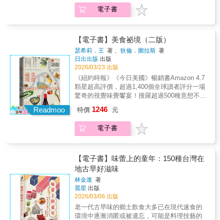
學習到和感受到一些新的事物，無論是每個國
它絕對不嫌晚，歡迎來到了解得愈多就愈深奧
世界的植物性蛋白質平民食材， 閱讀研究豐
解、藉由練習與累積而來的素養。本書將從各
民肖像◆ 黎巴嫩貝魯特的社運人士兼社區籌劃
電子書
家的重要歷史背景簡介，還是哈瓦為每份食譜
的「發酵世界」！
富、饒富趣味的放洋歷史與各種軼事。 ▍「豆
種飲食相關的面向，探討「美味」背後的祕
者麥奇；剛果民主共和國金夏沙的愛蜜莉，大
所注入的周嚴細心。這本書讓人明顯感受到愛
腐乃豆之魂魄所成，故曰鬼食。」──汪汲，
密：  一萬元的料理，真的比一千元的料
家都跟她買貝涅餅；住在薩爾瓦多巴爾薩摩山
與希望，我知道我一定會不時回來重讀。」
《事物原會》，一七九六 ▍「箸上凝脂滑，鐺
理美味10倍嗎？  「美味」的判斷標準可
脈最高處的咖啡農佛朗西斯科‧馬丁內茲，認為
──Studio ATAO的主廚、教育家兼執行董事珍
中軟玉香。」──蘇軾，〈贈南屏謙師〉，約一
【電子書】美食祕境（二版）
以被量化嗎？  如何判斷不同料理的價
咖啡的種植、烘焙、品飲和分享是一種生活態
妮‧多西（Jenny Dorsey）「流離失所不是一種
○九一 ▍從淮南王的長生仙藥到俄羅斯的高麗
值？  國家GDP的高低，等於其飲食文化
度。 ◆特別收錄◆透過QR碼聆聽所有食譜的發
瑟希莉．王
著 、
狄倫．圖拉斯
著
選擇──沒有人想要離開自己的家園。他們不是
人流放地，豆腐進入人類的文明與生活日常的
日出出版
出版
的豐富程度？  除了「好吃」，料理真正
音，在學習料理的同時，也學會說出每一道食
被趕出去，就是為了逃避死亡和不公而離開。
坎坷旅程。 ＼＼走入一段令人驚異的豆腐全球
2026/03/23 出版
追求的是什麼？  如何用5,000日圓，展開
譜的正確名稱。在地的口音，把看似遙遠的國
即使這些流離失所的人離家鄉很遠很遠，他們
史／／ ＼＼窺探「平民超級食物」的靈魂與變
你的美食評鑑之旅？  如何看待料理中的
度，拉近我們身邊。 無論外在的局勢如何，我
《紐約時報》《今日美國》暢銷書Amazon 4.7
仍然可以聚在餐桌邊，找到自己的社群。在書
貌／／ 過去，在西方人眼中，豆腐就像小孩眼
「化學調味料」？  一位「懂吃」的老
們為了還能聚在一起吃飯而感到溫暖。【更多
顆星超高評價，超過1,400個全球讀者評分一場
中，哈瓦美妙地向這些人、他們的故事和使他
中的紅蘿蔔：必須搗得稀碎、完全看不見並深
饕，是怎麼養成的？  一流料理人都在做
好評】「哈瓦很擅長透過故事將食物和情感交
驚奇的視覺味覺饗宴！搜羅超過500種意想不到
們聚在一起的食譜致敬。」──美好市集的創辦
藏在千層焗烤裡才能下嚥；還有，只有「儀式
什麼？如何彌補食客與廚師之間的資訊落
織在一起，從這本書就能看得出來。這絕對不
的菜餚、獨特食材，以及來自世界各地的迷人
人卡瑪爾‧穆札瓦克「我好愛這本書！它讓我
1246
感」沒有「滿足感」的豆腐蛋糕，曾是許多中
Readmoo
特價
元
差？  法式、義式、壽司或漢堡？白松
只是一本食譜書，還是一趟在難以想像的失去
烹飪傳統！「吃」可能是旅行經驗中最讓人深
哭、讓我笑，還提醒了我即使流亡他鄉仍能在
年人的美食陰影。而今，豆腐華麗轉身，從寡
露、和牛、鮪魚或野味？商務社交必備的素
與混亂中獲得療癒的旅程。在每一章，我都有
入沉浸、直搗內心的一環了。需要每個感官的
我們的生活中重現家園的飲食有多麼重要。這
淡無味的素食代用品，成為全球瘋搶的「植物
電子書
養，完整升級！ 當你開始看見這些料理背
學習到和感受到一些新的事物，無論是每個國
參與：從小巷中廚房傳來的碗盤碰撞聲，熱油
本書重現了流離失所、戰爭和韌性所帶來的感
肉」蛋白質攝取主要來源，連乳酪蛋糕都可以
後的脈絡──食材、技術、文化、歷史與創作者
家的重要歷史背景簡介，還是哈瓦為每份食譜
爆香大蒜的氣味，入座時看到一盤食物在眼前
受。」──婦女互助國際組織（Women for
豆腐來替代乳酪（附食譜）。 平民超級食物
的意圖，你就會發現：原本習以為常的一餐
所注入的周嚴細心。這本書讓人明顯感受到愛
的喜悅，到手裡拿著餐具，準備好大快朵頤。
Women International）和大地女兒（Daughters
「豆腐」，自「意外」（起源傳說之一）誕生
飯，也能轉化為更精采的「知性體驗」！「日
與希望，我知道我一定會不時回來重讀。」
世界各地的人因為飲食的必要和愉悅而彼此相
【電子書】味蕾上的童年：150種台灣在
for Earth）的作家和創辦人扎伊納布‧薩勒比
以來，歷經約兩千年的史詩旅程，流浪中原、
日三餐，懂吃的人最好命！」翻開本書之前，
──Studio ATAO的主廚、教育家兼執行董事珍
繫，若想窺見某地的核心，透過食物來體會是
地古早好滋味
（Zainab Salbi）
日、韓、東亞、南亞、中亞、俄羅斯、非洲與
寫給所有愛吃鬼讀者的一段話： 「想吃美
妮‧多西（Jenny Dorsey）「流離失所不是一種
最快的方式。準備好要來一杯智利的霧製啤酒
南美大陸等地，曾經被高高捧起，也被重摔在
林金進
著
味可口的食物」，絕大多數的人，都具有這樣
選擇──沒有人想要離開自己的家園。他們不是
了嗎？還是來一份薩丁尼亞島的「神之紗線」
晨星
出版
地；歷經坎坷，終於成功進入了西方人的餐
的本能。 另一方面，人們也會這麼
被趕出去，就是為了逃避死亡和不公而離開。
義大利麵？又或者是擁有2,000年技術傳承的埃
2026/03/06 出版
桌。究竟，為何西方社會要去接受一塊平凡的
想： 「外食固然愉快，但只要考慮到其性
即使這些流離失所的人離家鄉很遠很遠，他們
及爐烤蛋？還是美國奧勒岡州森林的罕見真菌
白色豆腐會這麼地艱難呢？作者羅素．湯瑪斯
老一代古早味的鄉土飲食大多已在現代速食的
價比，有時還是會讓人覺得後悔。」 「像
仍然可以聚在餐桌邊，找到自己的社群。在書
自助餐？涵蓋世界七大洲，滿載珍稀食材、美
翻閱十九世紀末諸多遊記與見聞的結論：這個
環境中逐漸消匿或被遺忘，可能是料理技藝的
是去了一家口碑很好的熱門餐廳，結果卻敗興
中，哈瓦美妙地向這些人、他們的故事和使他
食冒險和可食用的奇觀。令人歎為觀止的吃食