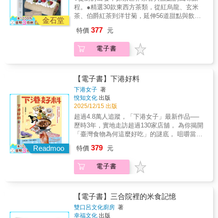
物與歷史事件&hellip;&hellip;資訊圖解，輕鬆閱
程。●精選30款東西方茶類，從紅烏龍、玄米
讀！ 美食指南 收錄2,050家餐廳、商店等你來
茶、伯爵紅茶到洋甘菊，延伸56道甜點與飲
探索！ 食譜寶庫 88道巴黎經典菜色： 白醬燉
金石堂
品，展現茶與甜完美交融的療癒魅力。●超過
小牛肉、巴黎布蕾斯特泡芙、庫克先生三明
377
特價
元
1100張步驟圖＋QRCODE影音教學＋甜點物
治、貝西醬&hellip;&hellip; 風土指引 巴黎全區
語，無論是茶迷、烘焙新手，或餐飲業者，都
特產全收錄： 蓬圖瓦茲野甘藍、阿讓特依白蘆
電子書
能找到許多靈感，完成多滋味的茶香點心。✦✧
筍、加蒂奈蜂蜜、莫城布里乳酪&hellip;&hellip;
一本書──掌握世界茶香＆甜點精髓的完整指南
品評筆記 我們的試吃報告！ 最好吃的漢堡、最
✧✦從家用廚房到創業夢想，每一道都是茶與甜
完美的美乃滋、最令人垂涎的韃靼牛肉、披
點的迷人邂逅。✦✧首創茶香全攻略──世界茶
【電子書】下港好料
薩、庫司庫司、馬卡龍&hellip;&hellip; & 專屬
文化╳甜點飲品╳影音教學╳茶健康知識✧✦帶
於你的──巴黎百科&times;指南&times;美食大
下港女子
著
你掌握茶葉保存、最佳沖泡水溫、茶應用與烘
悅知文化
出版
全！
焙技巧。六大茶系精選30種經典茶類（台灣、
2025/12/15 出版
亞洲、歐洲、美洲到非洲），茶香融入餅乾、
超過4.8萬人追蹤，「下港女子」最新作品──
司康、塔、泡芙、蛋糕、布蕾、奶酪、冰棒、
歷時3年，實地走訪超過130家店舖， 為你揭開
冰淇淋與茶飲，完美呈現多樣風味，開啟屬於
「臺灣食物為何這麼好吃」的謎底， 咀嚼當地
你的世界茶點旅程！▍讓甜點說茶的故事，從
的生活百態和靈魂厚味！ 〔風土底蘊&times;人
379
廚房到創業全攻略！ 《世界茶香點心》以「六
Readmoo
特價
元
情溫度&times;老派慢食＝最道地的舌尖饗宴〕
大茶系」綠茶、紅茶、青茶、黃茶、白茶、黑
為何愛玉只在臺灣吃得到？ 南部也有和迪化街
茶為主軸，從茶文化、香氣到應用知識，帶你
電子書
齊名的年貨大街？ 蒜頭的最大產地其實在雲
環遊世界茶與甜的風味地圖。透過香氣、色澤
林？ 比起牛肉湯，臺南人更鍾愛鮮魚湯？ #產
與風味交織的方式，讓茶香融入各式甜點、冰
業揭密 #小農創新 #夜間食堂 #餐桌手路菜 不
品、飲品中，綻放迷人滋味。從經典茶到花草
只是一本飲食書，更是一張深入南臺灣的吃貨
【電子書】三合院裡的米食記憶
茶，結合QRCODE影音教學、甜點物語、茶香
地圖。 好料，指的不只是可口的佳餚，還有優
雙口呂文化廚房
著
故事與製作訣竅，無論是茶飲愛好者、甜點
良的原料與食材， 也蘊含因美食而收獲的緣
幸福文化
出版
控，或想為餐廳、咖啡館增添亮點的創作者，