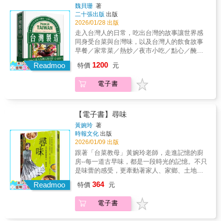
充滿驚奇。在這些書頁中，你會看到動人的人
過600則壽司大小知識，不論是饕客、旅行者，
你來自哪裡。 高麗菜源於廈門飲食習
被視為環保戰士和嬉皮合作社專屬之前⋯⋯書
魏貝珊
著
巷尾，循著24節氣尋找臺灣美食。 傳統的
類文化故事，有古有今，歷史、氣候、神話、
還是單純愛吃壽司的你，這本書都能讓你一邊
慣，豆芽菜與福州有淵源，中南部則普遍包油
二十張出版
出版
中對豆腐的誘人描述，從冷食、燉煮、發酵、
24節氣發源於黃河流域，氣候與亞熱帶的臺灣
商業和地理──全都透過你原本認為已知的鏡頭
翻閱、一邊食指大動！【三種閱讀本書的方
麵！ 想測試一個人的性格是保守或有野
2026/01/28 出版
油炸，到製成冰淇淋和莫札瑞拉起司絲等各種
有著微妙的差異， 例如：臺灣幾乎不存在
展現出來：食物。本書推薦給對飲食、冒險和
式】1.了解喜愛的壽司食材依壽司食材查閱，
心，邀他來家裡一起包潤餅吧！ ．大暑時節
形式，非但沒有讓我感到滿足，反而讓我開始
走入台灣人的日常，吃出台灣的故事讓世界感
小雪、大雪；秋分還很熱，立冬也還不
人世境況感興趣的人。──湯姆．柯里奇歐
閱讀解說，了解名稱由來、美味的食用方式、
大家愛吃甜，苦瓜讓你擁有不討好的勇
瘋狂地吃起豆腐，至今仍未停歇。對豆腐持懷
同身受台菜與台灣味，以及台灣人的飲食故事
冷。 不過，這些「在地化誤差」，反倒成
（Tom Colicchio）／主廚暨社運人士本書讚揚
產地、產期，還有意想不到的冷知識。2.令人
氣 清代文人稱它「君子菜」，余光中說
疑態度的人們，你們可要當心了。」 ──《烹飪
早餐／家常菜／熱炒／夜市小吃／點心／醃菜
了觀察美食最有趣的切入點： ．立
難能可貴的多樣性，亦即人類想出來餵飽自己
好奇的相關詞彙什麼是「親方」、「鮮度
它是「產在人間的仙果」， 香港詩人也
小語》Petits Propos Culinaires ★「這是一本
／節慶糕點……逾120道台菜食譜，多元融合下
春，正是時候吃春韭 韭菜是所有遊子們
五花八門的有趣方式。對我來說，這其實是關
1200
君」、「女郎壽司」？握壽司、押壽司、太卷
Readmoo
斯則看見它「堅持另一種口味」、不討好的勇
特價
元
研究扎實的著作，充滿精彩的史實，配有大量
的飲食風貌★2024年國際烹飪協會「茱莉亞‧柴
的共同鄉愁。 外省伯伯酷愛韭菜盒，中
於保存與維護，要去記住古老習俗和當地傳統
壽司之間有什麼不同？這些令人好奇的「壽司
氣。 臺灣盛產三苦：白玉苦、青皮苦、
圖片說明，讓讀者從頭到尾都保持興趣，最後
爾德首作獎」大獎得主★2024年詹姆斯‧比爾德
南部則有平民美食炸韭菜捲、蚵嗲， 而
的力量與重要性，有助於我們更了解今日的世
語」，都可以在這本書裡找到。3.吃壽司必攜
山苦瓜，各有風味，怎麼料理？ ．九月圓
電子書
還附上一個非常有趣的食譜單元。⋯⋯湯瑪斯
基金會「國際食譜書獎」決選作品★2023年
以豆豉、肉末、韭菜快炒，下飯的「蒼蠅
界，並展望未來。」──何塞．安德烈斯（José
無論在迴轉壽司店或是日本料理店，看到菜單
臍十月尖，秋分吃秋蟹 中國歷代文人都
的《豆腐放洋史》將永遠改變你對豆腐的看
《紐約時報》、《舊金山紀事報》、《洛杉磯
頭」，竟是臺菜、不是川菜？ ．清明吃潤
Andrés）／主廚暨「世界中央廚房」（World
上想多了解的壽司種類，都可拿出本書翻閱，
愛吃蟹，李白讚其「仙藥美酒」，蘇東坡以詩
法，並有望鼓勵你將這種美味的食材納入你的
時報》年度最佳食譜書「用美食來介紹文化，
餅，你家放高麗菜還是豆芽菜？ 潤餅堪
Central Kitchen）創辦人《美食祕境》是一部
一定能找到想嘗試的品項，還能跟壽司師傅交
換蟹， 不過，他們吃的多為淡水蟹，與
烹飪範疇。」 ──《美食探索家》Foodie
是推薦給國際友人認識台灣的絕佳書籍。」──
稱「沒有文字的族譜」，放什麼餡，就能看出
【電子書】尋味
充滿雄心、刺激又稀奇古怪的飲食文化遺產選
流。【特別收錄】●壽司工具圖鑑●江戶前壽司
臺灣流行的海蟹大不相同。 蟹的吃法多
Explorers ★「對於那些好奇豆腐如何成為植物
蕭美琴，Openbook閱讀誌「世界閱讀日」專
你來自哪裡。 高麗菜源於廈門飲食習
集，講述了沒人說過的故事。打造這本代表
黃婉玲
著
的譜系●全日本壽司鐵道便當地圖●壽司食材
樣，清蒸、煮粥、避風塘……總有你愛的那一
性料理重要食材的人，以及持懷疑態度的人來
訪----------------------------------------------------------------
慣，豆芽菜與福州有淵源，中南部則普遍包油
時報文化
出版
作，同時做到既大膽又美味，這是美食人類學
（魚介類）產季表●正統江戶前握壽司的料理法
味。 ．霜降到了，秋天的太陽：番茄也熟
說，湯瑪斯的這本書並不會在平淡的部分過多
-----------------台灣菜獨樹一格。早餐、小吃、家
麵！ 想測試一個人的性格是保守或有野
2026/01/09 出版
的高難度表現，這本書達成了使命，而且遠不
【本書特色】●全方位壽司百科涵蓋壽司食材、
了 臺菜有17味型，其中一個就是「茄汁
著墨。相反地，它建構了一個迷人且略帶奇特
常菜、熱炒、節慶糕點……台菜有著精采絕倫
心，邀他來家裡一起包潤餅吧！ ．大暑時節
止於此。吃貨必讀本書。──丹．巴柏（Dan
跟著「台菜教母」黃婉玲老師，走進記憶的廚
調味料、料理手法、名店逸聞、和食文化、歷
味」──番茄炒蛋， 電影《總鋪師》說這
的豆腐史，以及豆腐在數世紀以來在社會中扮
的多樣性，背後反映的是台灣歷史的獨特性與
大家愛吃甜，苦瓜讓你擁有不討好的勇
Barber）／主廚暨《第三餐盤》（The Third
房--每一道古早味，都是一段時光的記憶。不只
史源流。●親切圖解＋知識點生動插圖搭配淺顯
是「最多媽媽會的一道菜」， 蛋液先放
演的角色。」 ──《The Grocer》雜誌
族群的多元。經過東、西方國家從經濟到文化
氣 清代文人稱它「君子菜」，余光中說
Plate）作者這本迷人的書頌揚了難能可貴的全
是味蕾的感受，更牽動著家人、家鄉、土地與
文字，600則壽司詞彙一看就懂。●實用又有趣
後放？加不加番茄醬？每個人都有自己記憶中
★「《豆腐放洋史》是一部妙趣橫生、精彩而
的衝擊，台菜在台灣這片土地上生根、有機地
它是「產在人間的仙果」， 香港詩人也
球多樣性，包括食物、原料和烹飪作法，此時
文化的連結。尋回對美味的執著初心，也找回
的閱讀體驗從握壽司、押壽司到壽司便當地
的「媽媽味」。 ．立冬進補，麻油雞暖身
獨特的豆腐論述。對於喜愛軼事歷史和豆腐的
364
發展，逐步走出自己的道路。▋白菜滷是台灣
Readmoo
斯則看見它「堅持另一種口味」、不討好的勇
特價
元
此刻沒有比這更重要的了，我們要欣然接納許
古早味中最溫暖的人情與回憶。 在尋訪百
圖、浮世繪小知識，吃壽司也能聊文化。●隨身
心 「補冬，補喙空。」臺灣的立冬還不
讀者，或是那些渴望深入探索豆腐世界的人來
家庭餐桌上常見的日常佳餚白菜滷是海陸風味
氣。 臺灣盛產三苦：白玉苦、青皮苦、
多經由食物所培育出來的和睦團結感受，儘管
年古早味的旅程中，黃婉玲老師透過老師傅的
美食攻略外食、旅行、迴轉壽司店，打開就能
夠冷，進補是吃好料的藉口。 北部用電
說，湯瑪斯這本精心考據、構思巧妙的細緻小
的載體，獨特鹹香來自扁魚乾及蝦米，兩種食
山苦瓜，各有風味，怎麼料理？ ．九月圓
電子書
有時候方法有點稀奇古怪！──愛莉絲．華特斯
口述，聽見台灣祖先的生活智慧：他們如何在
立刻查，吃壽司更有料。
鍋燉煮，肉質軟爛；中南部「雞酒」則是全
書，定能讓你愛不釋手！」
材一起帶出類似蝦醬的鮮香。還可以加入干貝
臍十月尖，秋分吃秋蟹 中國歷代文人都
（Alice Waters）／主廚暨《慢食宣言》（We
困苦中尋找幸福的滋味，又如何讓「吃」成為
酒、用鍋炒， 不愛太濃的酒味？雞酒有
&mdash;&mdash;Elizabeth Andoh，六本日本
或炸豬皮，讓菜色更加澎湃。▋麻油雞湯在台
愛吃蟹，李白讚其「仙藥美酒」，蘇東坡以詩