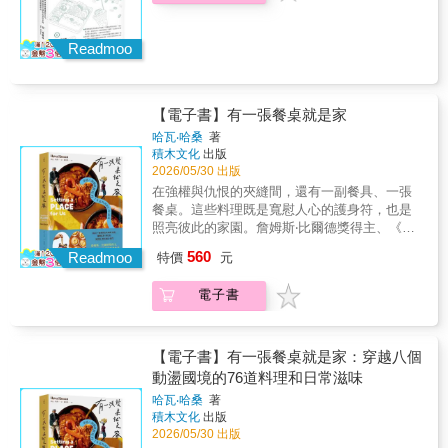
採訪所得的素材中，每個地方嚴選出兩道飯糰
食譜，除了文字解說之外，更配合讓人食指大
動的圖片，讀者可以看著這本書，親手捏飯
Readmoo
糰、好好享用，或者可以跟著作者的腳步，探
訪感興趣的地方，親身走過一回、嘗到該地美
食，當然，還有旅途中不斷認識新朋友，以及
【電子書】有一張餐桌就是家
人與食物的故事，絕對是充實生活的極大樂
趣。
哈瓦‧哈桑
著
積木文化
出版
2026/05/30 出版
在強權與仇恨的夾縫間，還有一副餐具、一張
餐桌。這些料理既是寬慰人心的護身符，也是
照亮彼此的家園。詹姆斯‧比爾德獎得主、《紐
約時報》最佳烹飪書作者從自身逃難和流離失
560
Readmoo
特價
元
所的經驗出發，在餐桌上尋找凝聚我們所有人
的紐帶。阿富汗、剛果民主共和國、埃及、薩
電子書
爾瓦多、伊拉克、黎巴嫩、賴比瑞亞、葉門──
這八個國家不僅都有多元的文化、歷史和料
理，還有一個最重要的共通點：戰爭、殖民、
地緣政治衝突都為他們的飲食傳統留下無法抹
【電子書】有一張餐桌就是家：穿越八個
滅的痕跡。本書蒐集76份食譜，並講述八個國
動盪國境的76道料理和日常滋味
家的歷史，訪問當地社群，藉此探討衝突與動
哈瓦‧哈桑
著
盪背後，身分認同和文化是如何透過一張餐桌
積木文化
出版
保留下來。除了色香味，還有聲，書中附有QR
2026/05/30 出版
碼，讓你學習發音，讀出每道菜譜的名字。