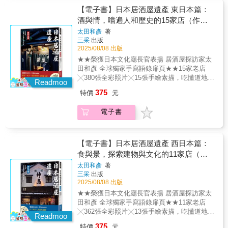
刻入裡，正如陳玉箴所言：「這許多親密與衝
特徵★馬卡龍、可麗露、達克瓦茲⋯⋯台灣人
【電子書】日本居酒屋遺產 東日本篇：
突，或表現在廚房與餐桌上，或成為某種身體
也熟知的法式甜點起源故事★每款甜點皆列出
酒與情，嚐遍人和歷史的15家店（作者
記憶。」她寫母親，同時寫一段社會變動快速
類別、誕生背景，所使用的麵團或麵糊、奶
的臺灣記憶。而無論走了多遠，母親的菜，總
手寫語錄扉頁「初冬鍵屋‧酌飲熱酒」）
太田和彥
著
餡、醬汁及裝飾以及材料名等資訊★法國鄉土
是宇宙的中心，萬事萬物的起點，令人回味。
三采
出版
甜點小常識專欄補充更多小知識：因地區而異
▍本書特色 ★2025年第16屆日本「辻静雄食文
2025/08/08 出版
的馬卡龍、以布里歐麵團為基礎的鄉土甜點、
化賞」受賞作品《「台灣菜」的文化史》作者
★★榮獲日本文化廳長官表揚 居酒屋探訪家太
甜點模型介紹、法國的節慶與甜點★11道step
陳玉箴新作。 ★臺灣飲食文化學者深情書寫家
田和彥 全球獨家手寫語錄扉頁★★15家老店
by step甜點食譜，搭配清楚步驟照片，讓人躍
庭餐桌，書寫記憶中的母親。 ★結合堅實的臺
╳380張全彩照片╳15張手繪素描，吃懂道地東
躍欲試提到「法式甜點」，想必許多人腦海裡
Readmoo
灣飲食文化變遷研究，一邊說歷史，一邊說動
日本！ 日本居酒屋的酒品與料理種類繁多，價
浮現的，是裝飾華麗、外型吸睛的精緻甜點。
375
特價
元
人的家族故事。 ★看臺灣食物的味、色、香、
格相對合理。這些店家擁有古老且舒適的氛
事實上，在法國許多地方，人們所吃的甜點，
體驗，如何長久留在靈魂深處，成為親密的傳
圍，是日本文化的一部分。歡迎各位閱讀本書
大多是使用手邊即可取得的奶油、雞蛋與麵粉
電子書
承。
後，前往體驗。──居酒屋探訪家‧ 太田和彥
等食材，簡單以烤箱出爐的樸素甜點。──以陶
【書籍介紹】 ♦單書特典扉頁「初冬鍵屋‧酌飲
器烘烤的「咕咕洛夫」，僅以杏仁、糖粉裝飾
熱酒」♦「寒風吹襲的初冬，是我最喜歡的東京
──充滿奶油香氣的「布列塔尼奶油酥餅」，甜
樣貌。在夕陽落下的傍晚時刻，在鍵屋喝杯熱
【電子書】日本居酒屋遺產 西日本篇：
甜又鹹鹹──油炸泡芙麵糊再灑上砂糖，法文名
酒。在這裡，能用與戰前相同的方式飲酒，就
食與景，探索建物與文化的11家店（作
叫「修女的屁」──品嘗「『對話』糖霜杏仁奶
是鍵屋最棒的價值。不知從何時開始，每至年
油派」時會發出咔滋咔滋的聲音──「瑪德蓮」
者手寫語錄扉頁「京都日常‧永久流
太田和彥
著
末我都會坐在此處酌飲一杯。」──〈鍵屋〉
的誕生，源自一場宴會廚房的臨陣代打這些沒
三采
出版
傳」）
▍〈東日本篇〉【東日本範圍】北海道、東北
有過多華麗裝飾的樸質點心，其實有著超越外
2025/08/08 出版
地方、關東地方源於氣候風土，探索人情的東
表的歷史及淵源，各個皆有其深奧的故事。而
★★榮獲日本文化廳長官表揚 居酒屋探訪家太
日本居酒屋。店家順應在地風土氣候的精心設
其純粹實在的滋味，也歷經時間的考驗，人氣
田和彥 全球獨家手寫語錄扉頁★★11家老店
計，全都是為了幫上門的客人，抵禦暖簾外的
絲毫不減，出現在法國人的日常生活之中，長
╳362張全彩照片╳13張手繪素描，吃懂道地西
寒冷和疲憊。對舒適度的極致講究和完美的距
Readmoo
長久久陪伴、撫慰著人們。兩位作者走訪法國
日本！ 日本居酒屋的酒品與料理種類繁多，價
離感是最大特色。一旦踏入就捨不得離開的舒
375
特價
元
境內各地區，為讀者精心挑選了118道經典鄉土