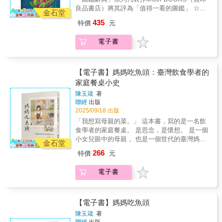
人尋味的軼事，以及關於營養科學與中國民族
溫保留紫蘇的清香與殺菌力，或簡單加熱享用
間轉換的原型，儘管是朝著相反的方向發生，
科學到市場策略，為你解密每一口早餐背後的
良品書店）將其評為「值得一看的圖鑑」 ☆
主義之間糾葛的深刻討論。總而言之，不光是
毛豆的植物性蛋白與膳食纖維，皆能在書中找
金石堂
並且可以說是更接近理想而非現實。本書追溯
細節與魔鬼。
180幅溫潤水彩插畫 × 蔬菜知識全圖鑑 ☆★ 收
飲食史，本書也為現代中國的科學及醫學史作
到解答。不僅解析各種營養素的功能與人體每
435
特價
元
二十世紀初中國對於豆漿（即研磨黃豆製成的
錄香草、豆類、山菜等多樣蔬菜，從選購、保
出寶貴貢獻。──《醫學史通報》（Bulletin of
日建議攝取量，幫助讀者建立均衡飲食觀念。
簡樸產品，也是中國早餐的常見元素）的新興
存到料理一手掌握 ★☆ 營養素功能解析 + 每
the History of Medicine）巧妙勾勒出跨國網
更收錄實用專欄針對高血壓、貧血、頭痛等常
電子書
熱忱。──《全球飲食史》（Global Food
日攝取建議，打造健康均衡飲食 ☆★ 從田野到
路、政治需求及社會環境如何讓豆漿在民國時
見健康狀況，提供具有調理作用的建議蔬菜與
History）對於研究現代中國的歷史學家，以及
餐桌，發掘蔬菜的四季風味與生活靈感 ★ 一本
期的中國崛起，短暫登上「未來食物」的顛峰
料理，如富含抗氧化成分的紫甘藍、營養密度
任何感興趣於膳食如何受到歷史行動者形塑的
能入廚房，也能上書桌的生活美學圖鑑繼暢銷
地位。──《中國季刊》（China Quarterly）作
高的酪梨等，以食療強健體質。即便不擅長料
讀者，本書是必讀之作……為亞洲研究及飲食
作《洋菓圖典》，作者長井史枝再度以細膩筆
【電子書】媽媽吃魚頭：臺灣飲食學者的
者出色地引領讀者認識中國歷史上眾多鮮為人
理，也會忍不住翻開它—欣賞奇形怪狀的蔬菜
研究的領域貢獻良多，藉由過去鮮少探討的豆
觸與豐富知識，描繪我們日常卻常被忽略的
知的圖像，同時用通俗易懂的方式呈現，讓一
家庭餐桌小史
與嬌羞花朶，探索它們的名字由來與料理智
漿歷史，為我們揭露人們如何試圖利用豆漿裡
「野菜」世界。本書收錄180種蔬菜，從香草、
般學術書籍的讀者也能輕鬆閱讀。本書盡情探
慧，重新發現我們以爲熟悉的食材，爲生活帶
陳玉箴
著
的營養，提升中國的民族地位。──《亞太視
豆類、山菜等常見食材，到罕見的珍稀品種。
索了黃豆的世界，對於關心民國時期中國、飲
來視覺與味覺的雙重饗宴。從田野到餐桌，讓
聯經
出版
角》（Asia Pacific Perspectives）作者以扎實
精美插圖搭配易於理解的圖示，詳盡整理每種
食史及科學、科技及醫學史的讀者而言，極具
蔬菜成爲料理靈感與生活美感的起點誠摯推薦
2025/09/18 出版
的研究為基礎，為我們譜寫了豆漿在中國的生
蔬菜的營養價值、當季時節、選購與保存方
吸引力。──《H-Environment》不論是專注在
給喜愛料理與食材知識、關心飲食健康的你著
「我想寫母親的菜。」 這本書，寫的是一名飲
動傳記……書中蘊含大量引人入勝的細節、耐
式，以及最能發揮風味的料理法。無論是以低
中國或放眼更廣闊領域的科學史學者和飲食研
迷療癒插畫與圖鑑收藏、崇尚生活美學與儀式
食學者的家庭餐桌。 是思念，是懷想。 是一個
人尋味的軼事，以及關於營養科學與中國民族
溫保留紫蘇的清香與殺菌力，或簡單加熱享用
究者，本書都將成為他們的必備讀物。──《東
感的讀者
小女兒眼中的母親， 也是一個世代的臺灣媽
主義之間糾葛的深刻討論。總而言之，不光是
毛豆的植物性蛋白與膳食纖維，皆能在書中找
金石堂
亞科學、技術與社會》（East Asian Science,
媽。 記憶的氣味 飲食學者陳玉箴的童年，充滿
飲食史，本書也為現代中國的科學及醫學史作
到解答。不僅解析各種營養素的功能與人體每
266
Technology and Society）作者透過論證極強且
特價
元
了廚房氤氳的熱氣、炒鍋的鑊氣、調料的辛
出寶貴貢獻。──《醫學史通報》（Bulletin of
日建議攝取量，幫助讀者建立均衡飲食觀念。
令人信服的筆觸，講述民國時期到站時中國的
香，而菜市場眾聲喧譁譜寫出的，則是專屬一
the History of Medicine）巧妙勾勒出跨國網
更收錄實用專欄針對高血壓、貧血、頭痛等常
營養科學與社會運動的發展，這段歷程讓許許
電子書
個時代的華麗背景樂。她的家庭餐桌豐富、澎
路、政治需求及社會環境如何讓豆漿在民國時
見健康狀況，提供具有調理作用的建議蔬菜與
多多的人認為不起眼的黃豆便是從根本解決中
湃，五菜一湯是基本，還不時額外加菜，多樣
期的中國崛起，短暫登上「未來食物」的顛峰
料理，如富含抗氧化成分的紫甘藍、營養密度
國問題的良方。──《美國歷史評論》
與不斷創新，鋪展出以餐桌為中心的臺灣家庭
地位。──《中國季刊》（China Quarterly）作
高的酪梨等，以食療強健體質。即便不擅長料
（American Historical Review）
小史。 「家庭的飯桌，就是一部家族史。」 因
【電子書】媽媽吃魚頭
者出色地引領讀者認識中國歷史上眾多鮮為人
理，也會忍不住翻開它—欣賞奇形怪狀的蔬菜
為母親廚藝高超，陳玉箴自小飽嘗各式食物的
知的圖像，同時用通俗易懂的方式呈現，讓一
與嬌羞花朶，探索它們的名字由來與料理智
陳玉箴
著
色香味，母親給予的多年家庭餐桌閱歷，開啟
般學術書籍的讀者也能輕鬆閱讀。本書盡情探