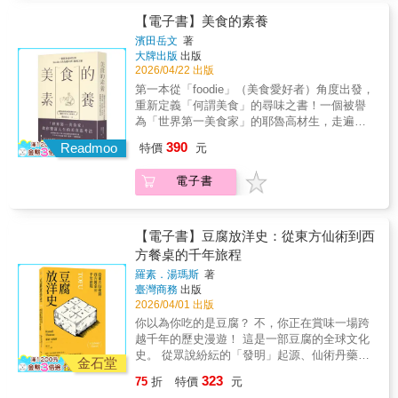
噌的自釀生活人類將發酵運用於食品加工的時
連結的重要媒介。」──郭忠豪（國立高雄餐旅
聚餐的溫度◆【阿富汗】水果堅果沙拉、燉茄
間比發現用火的時間還要早。發酵是最先進的
【電子書】美食的素養
大學飲食文化暨餐飲創新研究所助理教授）
子佐蒜香優格、羊肉餃子【剛果民主共和國】
食品科技，同時也是最古老的食品加工技術。
濱田岳文
著
「這是一部用溫柔筆觸縫補戰火裂痕的誠摯之
木薯糕、花生燉雞、辣椒醬【埃及】鷹嘴豆熱
★到底什麼是發酵？是餐桌上熟悉的醬油、味
大牌出版
出版
作。哈瓦・哈桑將讀者團聚於八個國家的餐桌
湯、蠶豆餅、牛肝三明治【薩爾瓦多】冰米漿
噌、麵包、熟成起司與紅酒，也是現代人熱衷
2026/04/22 出版
旁，一起見證人與人的連結如何在佳餚中得以
飲、牛腱湯、櫻桃蘿蔔莎莎醬【伊拉克】扁豆
的腸道保健與減重飲食；它既是人類最古老的
第一本從「foodie」（美食愛好者）角度出發，
保存。這份味蕾記憶在混亂世界寬慰人心，提
湯、羅望子醃烤魚、燉羊肉秋葵【黎巴嫩】炸
食品加工智慧，也是解決未來糧食危機的最先
重新定義「何謂美食」的尋味之書！一個被譽
醒著我們即使遠離家園，只要心中的餐桌仍
白花椰佐芝麻醬、茄子鷹嘴豆燉菜、芝麻麵包
進科技。這門跨越生物學、史學、健康與經營
為「世界第一美食家」的耶魯高材生，走遍全
在，希望就得以延續。」──李牧宜（《轉角國
圈【賴比瑞亞】鳳梨薑汁、米麵包、炸甜球
管理學的深奧學問，其實是與我們生活息息相
球127國，探店足跡從南極到北韓；三十年的舌
際》編輯、podcast主持人）「清新而堅定的文
【葉門】千層煎麵餅、辣香菜醬、香蕉麵包布
390
關的必備素養。★最適合的發酵領路人：村井
Readmoo
特價
元
尖知識・思考・哲學──完整凝縮！ 未上市先
字，色彩豐富而令人食指大動的照片。這是一
丁 ◆走近飲食文化傳承的現場，描繪居民與移
裕一郎身為日本600年種麴名門「糀屋三左衛
轟動！空降日本Amazon圖書總榜第一名 《餐
本食譜，但也真的是一場文化與歷史的饗宴。
民肖像◆ 黎巴嫩貝魯特的社運人士兼社區籌劃
門」的第29代傳人，日本高達九成以上的釀造
電子書
桌上的臺灣史》作者──鞭神老師，專文推薦
對台灣人而言，香料與食材或許是新奇而充滿
者麥奇；剛果民主共和國金夏沙的愛蜜莉，大
業──包含味噌、醬油、清酒、燒酌、味醂、
獨家收錄：「世界50最佳餐廳」隱藏版──台中
異國風味的，但其所代表的人情味與返家的心
家都跟她買貝涅餅；住在薩爾瓦多巴爾薩摩山
醋，其源頭「種麴」皆由其家族在內的極少數
「JL STUDIO」、屏東「AKAME」、台北
情，卻是熟悉而撫慰人心的。」──許菁芳（作
脈最高處的咖啡農佛朗西斯科‧馬丁內茲，認為
專業名門供應。憑藉著深厚的職人傳承與跨領
「Mume」、「logy」、「盈科EIKA」……驚
家） ◆八個國家、76份在地食譜，重現動盪中
【電子書】豆腐放洋史：從東方仙術到西
咖啡的種植、烘焙、品飲和分享是一種生活態
域的學術背景，他將化身為最可靠的嚮導，帶
喜入列！美食，不等於「高級」，美味，是知
聚餐的溫度◆【阿富汗】水果堅果沙拉、燉茄
方餐桌的千年旅程
度。 ◆特別收錄◆透過QR碼聆聽所有食譜的發
領讀者深入這個愈了解愈深奧的發酵世界。★
識、經驗與感官的總和；當你開始懂得怎麼
子佐蒜香優格、羊肉餃子【剛果民主共和國】
音，在學習料理的同時，也學會說出每一道食
關於發酵，本書為你解答所有疑惑！．「發
羅素．湯瑪斯
著
吃，人生，也會因此變得更豐盛！ 本書作
木薯糕、花生燉雞、辣椒醬【埃及】鷹嘴豆熱
譜的正確名稱。在地的口音，把看似遙遠的國
臺灣商務
出版
酵」與「釀造」到底有何不同？．日本發酵食
者濱田岳文，被譽為「世界第一美食家」，在
湯、蠶豆餅、牛肝三明治【薩爾瓦多】冰米漿
度，拉近我們身邊。 無論外在的局勢如何，我
2026/04/01 出版
品的源頭──「麴」的神祕歷史。 ．為何「發
國際餐飲評鑑組織OAD評論者排名中，他連續
飲、牛腱湯、櫻桃蘿蔔莎莎醬【伊拉克】扁豆
們為了還能聚在一起吃飯而感到溫暖。【更多
酵」是當今最先進的食品科技？ ．從發酵學習
你以為你吃的是豆腐？ 不，你正在賞味一場跨
六年名列世界第一。 在三十多年的外食生
湯、羅望子醃烤魚、燉羊肉秋葵【黎巴嫩】炸
好評】「哈瓦很擅長透過故事將食物和情感交
「組織論」：管理不是命令，而是環境整
越千年的歷史漫遊！ 這是一部豆腐的全球文化
涯裡，他走遍全球127個國家，以壓倒性的實地
白花椰佐芝麻醬、茄子鷹嘴豆燉菜、芝麻麵包
織在一起，從這本書就能看得出來。這絕對不
備。．益生菌VS.益生質，怎麼吃才真的有益健
史。 從眾說紛紜的「發明」起源、仙術丹藥、
經驗與觀察，建立出一套獨特的「美食思考
圈【賴比瑞亞】鳳梨薑汁、米麵包、炸甜球
金石堂
只是一本食譜書，還是一趟在難以想像的失去
康？ ．味噌湯最美味的溫度是多少？「發酵」
鬼食供品， 到性平指涉「吃豆腐」，更是近代
法」。 他在書中指出，多數人以為「美
【葉門】千層煎麵餅、辣香菜醬、香蕉麵包布
323
75
折
特價
元
與混亂中獲得療癒的旅程。在每一章，我都有
早已跟我們共同生活了數萬年，現在開始認識
中國社會主義革命的重要資金來源。 咀嚼環遊
味」來自於直覺，但其實，它是一種可以被理
丁 ◆走近飲食文化傳承的現場，描繪居民與移