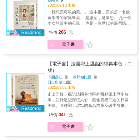
聯經
出版
慧，重新發現我們以爲熟悉的食材，爲生活帶
了她往後鑽研飲食研究的道路。《媽媽吃魚
索了黃豆的世界，對於關心民國時期中國、飲
2025/09/18 出版
來視覺與味覺的雙重饗宴。從田野到餐桌，讓
頭》是一名沉浸研究十餘年的學者，回首最初
食史及科學、科技及醫學史的讀者而言，極具
蔬菜成爲料理靈感與生活美感的起點誠摯推薦
「我想寫母親的菜。」 這本書，寫的是一名飲
始、最純粹，個人喜愛上飲食文化的原點──有
吸引力。──《H-Environment》不論是專注在
給喜愛料理與食材知識、關心飲食健康的你著
食學者的家庭餐桌。 是思念，是懷想。 是一個
母親的家庭餐桌。 她從家內寫到家外，寫母親
中國或放眼更廣闊領域的科學史學者和飲食研
迷療癒插畫與圖鑑收藏、崇尚生活美學與儀式
小女兒眼中的母親， 也是一個世代的臺灣媽
為何與如何在當時代背景下投身廚房，又回歸
究者，本書都將成為他們的必備讀物。──《東
感的讀者
媽。 記憶的氣味 飲食學者陳玉箴的童年，充滿
266
職場；寫母親追隨的傅培梅、李梅仙、阿發
Readmoo
特價
元
亞科學、技術與社會》（East Asian Science,
了廚房氤氳的熱氣、炒鍋的鑊氣、調料的辛
師；寫他們這個小家庭的逢年過節好料理；寫
Technology and Society）作者透過論證極強且
香，而菜市場眾聲喧譁譜寫出的，則是專屬一
她看母親走過的時代，也寫不同世代女性的錯
電子書
令人信服的筆觸，講述民國時期到站時中國的
個時代的華麗背景樂。她的家庭餐桌豐富、澎
身，母親與她，一位往家內安身，一位往國外
營養科學與社會運動的發展，這段歷程讓許許
湃，五菜一湯是基本，還不時額外加菜，多樣
探索。 好想再吃媽媽做的菜，也想再做菜給媽
多多的人認為不起眼的黃豆便是從根本解決中
與不斷創新，鋪展出以餐桌為中心的臺灣家庭
媽吃 情感無形，但能透過食物的色、香、味深
國問題的良方。──《美國歷史評論》
小史。 「家庭的飯桌，就是一部家族史。」 因
【電子書】法國鄉土甜點的經典本色（二
刻入裡，正如陳玉箴所言：「這許多親密與衝
（American Historical Review）
為母親廚藝高超，陳玉箴自小飽嘗各式食物的
版）
突，或表現在廚房與餐桌上，或成為某種身體
色香味，母親給予的多年家庭餐桌閱歷，開啟
記憶。」她寫母親，同時寫一段社會變動快速
下園昌江
著 、
深野知比呂
著
了她往後鑽研飲食研究的道路。《媽媽吃魚
日出出版
出版
的臺灣記憶。而無論走了多遠，母親的菜，總
頭》是一名沉浸研究十餘年的學者，回首最初
2025/09/01 出版
是宇宙的中心，萬事萬物的起點，令人回味。
始、最純粹，個人喜愛上飲食文化的原點──有
▍本書特色 ★2025年第16屆日本「辻静雄食文
走出巴黎，探訪法國各地區的甜點風土歷史故
母親的家庭餐桌。 她從家內寫到家外，寫母親
化賞」受賞作品《「台灣菜」的文化史》作者
事，記錄這些深植人心，飽含質樸底蘊的日常
為何與如何在當時代背景下投身廚房，又回歸
陳玉箴新作。 ★臺灣飲食文化學者深情書寫家
美味。各種鄉土甜點的命名由來及誕生故事，
職場；寫母親追隨的傅培梅、李梅仙、阿發
Readmoo
庭餐桌，書寫記憶中的母親。 ★結合堅實的臺
所使用的麵團、奶餡以及材料細節，並且附上
師；寫他們這個小家庭的逢年過節好料理；寫
441
特價
元
灣飲食文化變遷研究，一邊說歷史，一邊說動
11道step by step甜點食譜。★臉書粉專「Ying
她看母親走過的時代，也寫不同世代女性的錯
人的家族故事。 ★看臺灣食物的味、色、香、
C. 一匙甜點舀巴黎」主理人、《法式甜點學》
身，母親與她，一位往家內安身，一位往國外
電子書
體驗，如何長久留在靈魂深處，成為親密的傳
作者Ying C. 陳穎．專業審訂★從人文、歷史角
探索。 好想再吃媽媽做的菜，也想再做菜給媽
承。
度認識「真正的」法式甜點★遊遍全法各地
媽吃 情感無形，但能透過食物的色、香、味深
區，掌握各區地理位置、歷史地位、飲食文化