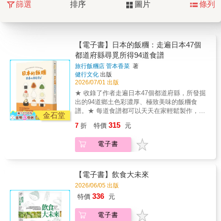
篩選
排序
圖片
條列
【電子書】日本的飯糰：走遍日本47個
都道府縣尋覓所得94道食譜
旅行飯糰店 菅本香菜
著
健行文化
出版
2026/07/01 出版
★ 收錄了作者走遍日本47個都道府縣，所發掘
出的94道鄉土色彩濃厚、極致美味的飯糰食
譜。★ 每道食譜都可以天天在家輕鬆製作，變
金石堂
化多端，絕對百吃不飯糰的背後，一定有溫暖
315
7
折
特價
元
的人情味； 透過飯糰重新發掘、展現各地的富
饒與魅力！ 飯糰作為日本人每日生活中幾乎時
電子書
時可見的國民食物，在每個地方，製作者都能
以當地隨手可得的食材，製作出風味獨特的飯
糰。作者菅本香菜著眼於此，於是親身走遍日
本全國四十七個都道府縣，記錄下每個地區的
【電子書】飲食大未來
飯糰，寫出食譜，同時更連結到當地的自然生
2026/06/05 出版
態、富饒的作物生產，例如，到青森要嘗嘗
336
特價
元
「若生滿滿飯糰」，到千葉要吃「合十飯
糰」，神奈川要找「魩仔魚與酢橘飯糰」，京
電子書
都風味則是「洋風佃煮海瓜子飯糰」等等。 在