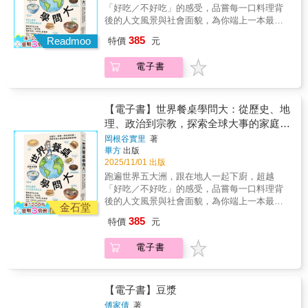
上山授課，在偏鄉端出米其林級的精緻飲食，
味。」──毛奇 飲食作家 「以阿媽的語彙與經
在國際間展現文化自信。打造這一切的女性
「好吃／不好吃」的感受，品嘗每一口料理背
逐漸地，社區聲名遠播。當社區女性挹注力
驗串聯四季臺灣的米食多樣性，以三合院凝聚
們，究竟是如何辦到的？
後的人文風景與社會面貌，為你端上一本最美
量，以人生七味餐料理，扛起這座眼看將凋零
『家』與『信仰』的文化餐桌，字字句句真切
味的素養教科書！．保加利亞的優格真的是
385
的限界聚落，村裡屢獲金牌農村獎、教育卓越
Readmoo
特價
元
的帶你我感動這傳統的當代力量。」──吉士博
「傳統」食物嗎？．以色列的麥當勞為什麼沒
金質獎、芬蘭 Arch Design Award 國際設計大
國立屏東科技大學助理研究員「這些可說是大
有賣起司漢堡？．酪梨產地墨西哥怎麼會買不
獎－銅獎、華南28號自然公園行政院公共工程
電子書
家從小吃到大的米食，一年四季經常會出現在
到優質酪梨？．吳郭魚如何拯救非洲國家的蛋
金質獎「特優」獎、台灣地域振興大賞獎等，
餐桌上的各類多變的米食，也是臺灣重要的飲
白質危機？．中秋月餅竟然造成大量的食物浪
更受聯合國國際里山倡議夥伴關係邀請成為國
食文化，我們對這些米食都有深刻情感與記
費和環境汙染？每天餐桌上出現的料理，你有
際的里山聚落，被荷蘭推動循環型氣候中和城
憶。」──施振榮 宏碁集團創辦人、智榮基金會
想過是怎麼來的嗎？你能想像一碗不起眼的
【電子書】世界餐桌學問大：從歷史、地
市的專家驚艷譽為「藍色生活圈」。華南村完
董事長「在米香與蒸氣之間，我們聽見土地的
湯，濃縮了本地多元豐富的氣候？一罐小小的
理、政治到宗教，探索全球大事的家庭廚
全不曾仿效國際藍區的模式，卻深深根植於自
呼吸與家族的記憶。這本書讓人重新理解，如
醃製食品，蘊含當地人對土地的關愛和連結？
房冒險
身的文化、自然環境與生活智慧。從凋零小村
岡根谷實里
著
何以一顆米，訴說屬於台灣飲食文化的根與
這些乍看稀鬆平常的菜餚，在作者岡根谷實里
畢方
出版
翻轉成人人稱羨的地方創生成功聚落，打造小
魂。」──島嶼上的飯桌「《三合院裡的米食記
眼中，卻是深入了解各地社會環境及世界局勢
2025/11/01 出版
村成為品牌響亮、外賓爭相到訪的金牌農村。
憶》不只是一本家族回憶錄，更像一份給未來
的寶庫，潛藏著政治角力、宗教戒律、糧食生
從此讓一個偏居臺灣中南部的小村莊，也能夠
跑遍世界五大洲，跟在地人一起下廚，超越
的文化宣言，成為我們重新認識臺灣的一種方
產、傳統文化等議題。讓我們跟著她的腳步，
在國際間展現文化自信。打造這一切的女性
「好吃／不好吃」的感受，品嘗每一口料理背
式。」──徐仲 台灣飲食文化研究者「復刻阿媽
一同踏進家家戶戶的廚房，展開這場充滿全新
們，究竟是如何辦到的？
後的人文風景與社會面貌，為你端上一本最美
的粿，以科學的實證態度，鍥而不捨的行動
滋味的探險！專文推薦林家岑Amanda 親子烹
金石堂
味的素養教科書！．保加利亞的優格真的是
力，讓快邊緣化的台灣粿，從回憶裏走出來，
飪教養家我最喜歡她給自己的稱呼──「世界廚
385
特價
元
「傳統」食物嗎？．以色列的麥當勞為什麼沒
重新發出耀眼的光芒。」──陳淑華 《灶邊煮
房探險家」。這不僅是浪漫的形容，而是她真
有賣起司漢堡？．酪梨產地墨西哥怎麼會買不
語》作者 「《三合院裡的米食記憶》不僅記錄
實的生活方式。她並不是走馬看花的旅人，而
電子書
到優質酪梨？．吳郭魚如何拯救非洲國家的蛋
了製作粿、包粽、搓湯圓的過程，更保存了人
是用「廚房」這個最貼近日常的場域，進入一
白質危機？．中秋月餅竟然造成大量的食物浪
與土地之間的情感記憶。它是一部記錄傳統、
個社會的內裡。她與家庭共食，與當地人一同
費和環境汙染？每天餐桌上出現的料理，你有
傳遞情感的作品，也是一場屬於米食文化的深
備料、下廚，透過餐桌上的料理，看見了宗
想過是怎麼來的嗎？你能想像一碗不起眼的
【電子書】豆漿
情復興。」──陳榮坤 農業部臺南區農業改良場
教、政治、教育、氣候與傳統如何在日常中交
湯，濃縮了本地多元豐富的氣候？一罐小小的
研究員兼分場長、稻米栽培育種者 「雙口呂一
織成一個國家的肌理。我相信，這就是《世界
傅家倩
著