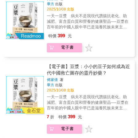
醃製食品，蘊含當地人對土地的關愛和連結？
路以來就像翻譯家，透過米食，成為傳統與現
畢方
出版
餐桌學問大》最珍貴的地方。它讓我們意識
這些乍看稀鬆平常的菜餚，在作者岡根谷實里
代的譯者，台灣與外國人的連結節點。」──陳
2025/10/08 出版
到，餐桌不只是放置食物的地方，更是理解世
眼中，卻是深入了解各地社會環境及世界局勢
靜宜 飲食作家 「書中忠實地記錄臺語詞和俗
界的一扇窗。當我們咀嚼食物時，其實也在咀
一天一豆漿 病夫不是我現代讚揚抗老化、助
的寶庫，潛藏著政治角力、宗教戒律、糧食生
語，還整理成表，可知『雙口呂』對傳統文化
嚼一個社會的歷史與現實。美味推薦吳宜蓉
減肥、富含蛋白質和營養的健康聖品──豆漿在
產、傳統文化等議題。讓我們跟著她的腳步，
的探索之徹底。不只是看見，更是實踐；找回
歷史教師／作家番紅花 飲食作家黃春木 建
百年前的中國人眼中早已是滋養民族未來主人
一同踏進家家戶戶的廚房，展開這場充滿全新
原初的生活，是回家真正的路。」──鄭順聰 臺
國中學歷史教師（依來函順序排列）
翁的救國解方這是一部中國回應西方、亟欲現
399
滋味的探險！專文推薦林家岑Amanda 親子烹
Readmoo
特價
元
文作家「在雙口呂筆下和手中，米食與情意，
代化的飲食歷史揭露人們對營養、科學、富強
飪教養家我最喜歡她給自己的稱呼──「世界廚
都是如此熱呼呼、軟綿綿。」──蘇凌 《菜場搜
的想像與渴望二十世紀初的中國面對西方的洗
房探險家」。這不僅是浪漫的形容，而是她真
神記》作者
電子書
禮，許多有志拯救國家於水火的知識分子，紛
實的生活方式。她並不是走馬看花的旅人，而
紛透過翻譯、留學等方式引進西方思想，試圖
是用「廚房」這個最貼近日常的場域，進入一
讓中國擺脫遭到海外勢力殖民的命運。有一批
個社會的內裡。她與家庭共食，與當地人一同
接觸到現代營養科學的人們認為，中國之所以
【電子書】豆漿：小小的豆子如何成為近
備料、下廚，透過餐桌上的料理，看見了宗
會不如西方，是因為飲食出了問題，沒有攝取
代中國救亡圖存的靈丹妙藥？
教、政治、教育、氣候與傳統如何在日常中交
充足的營養，特別是蛋白質。中國人不僅幾乎
織成一個國家的肌理。我相信，這就是《世界
傅家倩
著
沒有食用肉類，也不會飲用西方推崇的完美食
畢方
出版
餐桌學問大》最珍貴的地方。它讓我們意識
物的牛奶，導致身體營養不良、體弱多病，連
2025/10/08 出版
到，餐桌不只是放置食物的地方，更是理解世
帶影響了整個民族的虛弱。為了找出分庭抗禮
界的一扇窗。當我們咀嚼食物時，其實也在咀
一天一豆漿 病夫不是我現代讚揚抗老化、助
的辦法，眾人將目光聚焦在中國土生土長、富
嚼一個社會的歷史與現實。美味推薦吳宜蓉
減肥、富含蛋白質和營養的健康聖品──豆漿在
含蛋白質的傳統黃豆製品──豆漿。作者傅家倩
歷史教師／作家番紅花 飲食作家黃春木 建
百年前的中國人眼中早已是滋養民族未來主人
老師透過「豆漿」這個我們日常生活中再熟悉
金石堂
國中學歷史教師（依來函順序排列）
翁的救國解方這是一部中國回應西方、亟欲現
不過的飲料，揭露黃豆自賑濟饑荒的救急糧
399
7
折
特價
元
代化的飲食歷史揭露人們對營養、科學、富強
食，躍升為餵養國家富強的「科學豆奶」，這
的想像與渴望二十世紀初的中國面對西方的洗
段飲食、科學與民族交織的近代中國歷史。一
電子書
禮，許多有志拯救國家於水火的知識分子，紛
顆不起眼的黃豆，在「科學」和「營養」的加
紛透過翻譯、留學等方式引進西方思想，試圖
持之下，搖身一變成為挽救民族未來的「中國