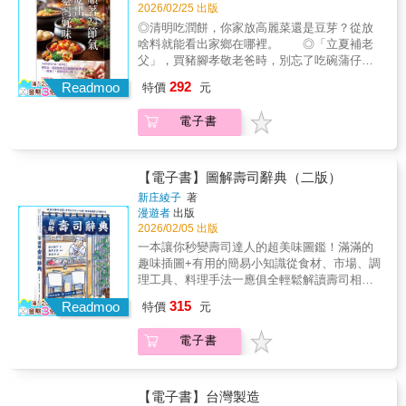
Gastro Obscura內容，介紹世界上最獨特的地
豆干時， 他的便當蓋一掀，蒸騰出的卻是
2026/02/25 出版
腐經由人類的流動而旅行，透過歷史學家、中
台灣在地的古早飲食文化。2.一文搭配一圖方
的職人，有哪些創意巧思。」 這本書，把
方美食及各種飲食故事。2019年，Atlas
蒲燒鰻、大蝦，或是炒什錦雞蛋麵的香
醫師、移民、流放者、西方旅行者、餐館主理
式呈現，重現古早味食物原型韻味，補足曾吃
◎清明吃潤餅，你家放高麗菜還是豆芽？從放
餐食定位為「豐富人生的方法」，而不是只為
Obscura獲得來自Airbnb的2,000萬美元投資，
氣。 前一晚餐廳剩下的「食材」，總是華
人以及豆腐商人之眼，看見豆腐旅行、停留於
過或未曾吃過的現代讀者一種閱讀想像與享
啥料就能看出家鄉在哪裡。 ◎「立夏補老
了「攝取營養」。 若能具備本書中的素
經營重心加強至提供更多元的旅遊行程，以及
麗轉身，成了他午餐的豪華陣容。 政
世界各地常民生活裡的實況敘事。 ▍人物與軼
受。這些食物，可能因會烹製的老人凋零而消
父」，買豬腳孝敬老爸時，別忘了吃碗蒲仔
養，就能澄清您對美食的誤解， 未來，還
各種短程旅行和體驗課程／行程。不同於一般
大新聞研究所畢業後，他投身《聯合
事 ★日本統治者曾立法明令禁止平民百姓製造
失，可能是食材的消失而無法再現，藉由這些
麵，涼補又添福。 ◎便宜、易收成的空心
有作為「知性體驗」的餐食，等您來品
傳統旅行團，他們設計了諸如前往墨西哥見證
292
報》， 從此展開了「以筆代筷」的記者生
Readmoo
特價
元
豆腐。 ★日本漫畫《博兒的東瀛紀行》主角
文字、照片，將這份美好的飲食記憶分享給眾
菜，在處暑時最適合供「好兄弟」填飽肚
嘗。 餐廳、廚師、顧客、日本、世
帝王蝶遷徙，或是到里斯本學習製作葡式蛋塔
涯。 記者這行當，胃口要快，更要
「伊莎貝拉．博德」和豆腐有過數次不愉快的
人，並傳承給下一代。
子。 ◎要不超喜歡，要不超討厭，臺灣人
界。 我將從各種餐飲相關的切入點，探討
等更深入在地文化且與眾不同的主題行程。
好。 要快，因為你永遠不知道「新聞之
電子書
邂逅。 ★日本NHK二○二五年晨間劇《怪談夫
對茄子的喜好，沒有中間路線──立秋。 什麼時
「美味」背後的故事。 美食，並不等於
2020年由華倫．韋伯斯特（Warren Webster）
神」何時降臨，所以吃飯得快。 要好，畢
妻》主角小泉八雲是老外，日本愛妻爆料他吃
候吃什麼，最得時？ 作者柯永輝為《聯合
「高級」。 美食，吃下的是一口完整的文
出任新任CEO，他過去曾任新聞平台Patch
竟飯局不少，從應酬大宴吃到搏感情的宵夜小
不慣豆腐。 ★漢高祖劉邦的孫子「淮南王劉
報》元氣周報「說食依舊」專欄撰稿人，
化，換句話說，就是飲食的文化人類學。
Media總裁暨共同創辦人，葛妮絲．派特洛
酌，胃口得比別人好。 柯永輝就充分
安」煉丹的時候意外發明豆腐。 ★「豆腐」名
他出生、成長於北投閩南家庭。 家中長輩
【電子書】圖解壽司辭典（二版）
現在，就讓我來為您介紹， 一位對「持續
（Gwyneth Paltrow）的生活風格品牌goop的營
利用這要快也要好的工作空檔， 鑽進街頭
稱最早出現在十世紀的書《清異錄》。 ★安徽
是臺灣傳統酒家菜餐廳的股東， 學生時
創造文化的廚師」鍾情不已的美食家，他的所
運長，及時尚部網站Coveteur的總裁兼CEO。
新庄綾子
著
巷尾，循著24節氣尋找臺灣美食。 傳統的
副知州時戢戮力為公，不吃肉改吃素豆腐，當
期，當同學們的午餐鐵盒裡躺著樸實的滷蛋和
思所想。
目前Atlas Obscura網站每個月有600萬訪客，
漫遊者
出版
24節氣發源於黃河流域，氣候與亞熱帶的臺灣
地人戲稱為「小宰羊」。 ★豆腐古稱「黎祁」
豆干時， 他的便當蓋一掀，蒸騰出的卻是
2026/02/05 出版
並擁有超過22,000個由世界各地網友所提供的
有著微妙的差異， 例如：臺灣幾乎不存在
真正起源至今依然成謎；最早記載於陸游的詩
蒲燒鰻、大蝦，或是炒什錦雞蛋麵的香
景點、11,000則旅遊文章以及上千團旅遊體
一本讓你秒變壽司達人的超美味圖鑑！滿滿的
小雪、大雪；秋分還很熱，立冬也還不
作〈鄰曲〉。 ★孫逸仙曾說「大豆數千年來一
氣。 前一晚餐廳剩下的「食材」，總是華
驗。因應COVID-19的影響，也開啟了線上課程
趣味插圖+有用的簡易小知識從食材、市場、調
冷。 不過，這些「在地化誤差」，反倒成
直被用作肉類替代品」並建議「在歐美各大城
麗轉身，成了他午餐的豪華陣容。 政
／體驗、Podcast及深度主題影片等服務，並於
理工具、料理手法一應俱全輕鬆解讀壽司相關
了觀察美食最有趣的切入點： ．立
市建立豆製品工廠」。 ★李石曾在巴黎開設了
大新聞研究所畢業後，他投身《聯合
2022年推出自家App。【名人推薦】集結了數
用語◆揭開迴轉壽司的祕密，從軌道到新鮮度
春，正是時候吃春韭 韭菜是所有遊子們
歐洲第一家豆腐工廠「豆乳製品工廠」
315
報》， 從此展開了「以筆代筷」的記者生
Readmoo
特價
元
量驚人的華麗照片，與其說令人垂涎，更像是
一次看懂！◆解鎖壽司美味的關鍵食材與究極
的共同鄉愁。 外省伯伯酷愛韭菜盒，中
（L&rsquo;Usine de la Cas&eacute;o-
涯。 記者這行當，胃口要快，更要
讓人大開眼界，滿足了（而且通常是平息了）
奧義。◆探索握壽司、押壽司、太卷壽司等經
南部則有平民美食炸韭菜捲、蚵嗲， 而
Soja&iuml;ne）。 ★周恩來、鄧小平都曾因為
好。 要快，因為你永遠不知道「新聞之
電子書
不出門美食家的胃口。結合120國及各大洲……
典必吃款。◆收錄壽司歌曲、浮世繪、紀念日
以豆豉、肉末、韭菜快炒，下飯的「蒼蠅
「勤工儉學」計畫，在李石曾的巴黎工廠工
神」何時降臨，所以吃飯得快。 要好，畢
他們創造出美食的珍奇屋。──《紐約時報》
等趣味豆知識！
頭」，竟是臺菜、不是川菜？ ．清明吃潤
作。 還有更多！ ▍好評推薦 ★「湯瑪斯這本
竟飯局不少，從應酬大宴吃到搏感情的宵夜小
（New York Times）書評《美食祕境》就像是
✦✧✦✧✦✧✦✧✦✧✦✧✦✧「懂壽司的人，吃
餅，你家放高麗菜還是豆芽菜？ 潤餅堪
百科全書式的料理史揭示了一段深具意義的、
酌，胃口得比別人好。 柯永輝就充分
一頓小吃大餐，有深度又適合快速消化，並且
得更享受！」從食材、產地、歷史到文化，超
稱「沒有文字的族譜」，放什麼餡，就能看出
【電子書】台灣製造
延伸至千年以前的歷史和文化意涵，遠在豆腐
利用這要快也要好的工作空檔， 鑽進街頭