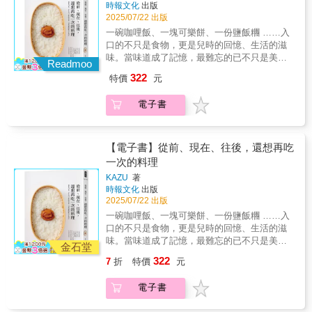
更多的顧客。
時報文化
出版
能更有方向地掌握變化重點，在創新中保留道
作家）每個節日都有它的味道，而臺灣人的節
2025/07/22 出版
地的精髓。✦ 31種辛香料——描繪東南亞的風
慶記憶裡，總少不了一道糕點。本書精選一年
味光譜詳盡介紹31種常用於東南亞料理的關鍵
一碗咖哩飯、一塊可樂餅、一份鹽飯糰 ……入
十二個傳統節日，收錄超過五十款經典應景糕
辛香料，逐一述說其特性、六味屬性、風味表
口的不只是食物，更是兒時的回憶、生活的滋
餅，帶你重返那些有甜、有故事、有文化的節
現、使用方式與適配食材，從單方到複方，建
味。當味道成了記憶，最難忘的已不只是美
日時光。熱愛過節，也熱愛糕點的和菓子，自
Readmoo
構對香料使用的完整認識與多元想像，一路走
味，而是曾經度過的那些時光。這是一場味覺
小在豐富的家庭飲食文化中成長，歲時的滋味
322
特價
元
入東南亞料理的靈魂深處。
與人生交會的旅程，這一次，料理家KAZU 不
早已深植於心。多年來她旅居英國、日本，累
只教你做菜，還要邀請你一起坐下，聽他講故
積了跨文化的視角與深厚的文史知識。為了記
電子書
事，吃一口記憶的滋味。人氣料理家KAZU首度
錄臺灣這片土地上節日與糕點交織的生活風
以散文寫下人生中「最想再吃一次」的料理--媽
景，她成立臉書粉絲專頁，長年分享走訪各地
媽的金平牛蒡、發燒時的咖哩飯、澡堂後的牛
老店、品嚐節令滋味、探究節俗源流的見聞與
奶、青春裡的漢堡與炒麵，且讓我們一同品味
【電子書】從前、現在、往後，還想再吃
心得。本書以每月一節為主軸，帶領讀者展開
體驗，有故事的料理，有味道的人生書中KAZU
一次的料理
節日由來的文史之旅，深入各地流傳的習俗傳
貼心附上18道「復刻版食譜」，帶著你一邊懷
統，再引介出應節而生的多款糕點。全書共收
KAZU
著
舊，一邊下廚，讓讀者不只感動於故事，也能
錄超過五十種節慶糕餅，串聯起節日典故、民
時報文化
出版
親手重現那份熟悉的味道。在翻閱的同時，就
俗流變、糕餅文化、老舖故事與職人技藝，呈
2025/07/22 出版
像坐在廚房角落，看著他一邊翻炒，一邊說：
現一幅屬於臺灣糕餅的五角甜蜜地圖。糕點不
一碗咖哩飯、一塊可樂餅、一份鹽飯糰 ……入
「這道菜，是我最想再吃一次的料理。」
只是節慶的配角，更是一種可食的文化記憶。
口的不只是食物，更是兒時的回憶、生活的滋
翻開這本書，讓我們循著香氣與故事，一同找
味。當味道成了記憶，最難忘的已不只是美
金石堂
回那些藏在味蕾與時光中的節日風景。【各界
味，而是曾經度過的那些時光。這是一場味覺
322
7
折
特價
元
好評】Choyce（Choyce寫育兒、旅行與生活版
與人生交會的旅程，這一次，料理家KAZU 不
主）——從和菓子手上收到乞龜，聽著她溫婉
只教你做菜，還要邀請你一起坐下，聽他講故
電子書
述說「平安歸」祈福之意，回到家的溫暖感動
事，吃一口記憶的滋味。人氣料理家KAZU首度
踏踏實實落抵心裡。身為臺灣之子，除了知名
以散文寫下人生中「最想再吃一次」的料理--媽