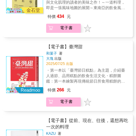
晚上與大家一起喝酒，在這裡沒有貴賤之分，
與文化肌理的讀者的美味之作！～一道料理，
於勞動階層，如挑擔子的行商小販、貨運業者
料應用書中每道經典菜色，皆從其歷史背景與
因為這些從未改變過的店，正是所有人的心之
即是一張風味地圖的展開～東南亞的飲食風
和武士家的僕人等等。 明治時代：受西洋文化
文化意涵切入，帶出辛香料的組成邏輯與味覺
金石堂
歸依。 ｜自慢的料理數代未中斷的人情味。自
味，不僅源自熱帶土地的豐饒物產，更深受族
影響，居酒屋開始提供如煮牛肉和烤雞肉串等
基因。不僅追溯起源，更引導讀者看見：我們
434
特價
元
行取用喜歡的小缽料理、特色功夫菜或是高級
群遷徙、殖民歷史與文化融合影響。從越南順
肉類菜餚。大正時代：吧檯的出現改變了飲酒
所嚐到的每一口風味，是如何在遷徙、流轉與
京料理，都隱含店主的招待之心。 ｜獨特的酒
化牛肉矇粉、馬來椰漿飯、印尼參峇、新加坡
形式，漸漸有了現代居酒屋的雛形。二戰後：
融合中，被一再演繹、變化，進而開展出無數
電子書
品只有這裡才喝得到的酒，展現店主的創意與
肉骨茶到汶萊沙穀米糊⋯⋯本書循著一道道經
由於物資短缺，許多簡陋的飲食店會提供私釀
豐富的吃法與地方版本。✦辛香料風味圖——
用心。從燒酎、地酒、泡盛、清酒，甚至是特
典料理的足跡，深入剖析香料背後的風味邏
酒和燒烤內臟，成為現代居酒屋的前身。 現代
視覺化解析香料邏輯獨創「辛香料風味圖」，
色酒品滿載，每次造訪都有驚喜體驗。 身為居
輯，探索味道如何被形塑、傳承與轉化，展現
居酒屋提供多樣化的酒類和料理，成為人們社
透過圖像方式呈現各種香料在料理中的層次結
酒屋探訪家的太田和彥用獨有且敏銳的感性，
辛香料在連結土地、記憶與日常飲食中的深層
【電子書】臺灣甜
交和放鬆的重要場所。連鎖化的居酒屋使得價
構與角色，進一步理解香料之間的搭配關係，
看代表庶民經濟的飲酒文化，創造最有溫度的
意義。✦一場穿越南洋11國的風味踏查歷時十
格大眾化，吸引了更多的顧客。
以及經典風味的組成。當想要調整配方時，就
和菓子
著
勤奮日常。 ★何謂居酒屋遺產？1. 創業超過至
七年，作者持續走訪東南亞各地，深入市場、
大塊
出版
能更有方向地掌握變化重點，在創新中保留道
少70年，而且建築物保有原貌。2. 傳承三代以
廚房，城市與鄉間，細察香料在不同場域與時
2025/07/25 出版
地的精髓。✦ 31種辛香料——描繪東南亞的風
上。3. 口味和價位都是庶民等級。 ★居酒屋的
間，以哪些方式深刻作用於人們的飲食生活
味光譜詳盡介紹31種常用於東南亞料理的關鍵
・第一本以「臺灣節日糕點」為主題，介紹臺
歷史可追溯到江戶時代，當時的酒屋除了賣
中，抽絲剝繭，梳理出東南亞料理複雜而美味
辛香料，逐一述說其特性、六味屬性、風味表
人過節、品用糕點的飲食生活文化・糕餅圖
酒，還提供顧客在店內飲用，這就是居酒屋的
的獨特脈絡。✦ 從經典菜餚回望風味故事與香
現、使用方式與適配食材，從單方到複方，建
鑑：第一本繪製再現傳統節日所食用糕餅的插
起源。這些酒屋主要服務於勞動階層，如挑擔
料應用書中每道經典菜色，皆從其歷史背景與
構對香料使用的完整認識與多元想像，一路走
畫圖鑑・美味五角關係：結合節日歷史+各地習
子的行商小販、貨運業者和武士家的僕人等
266
文化意涵切入，帶出辛香料的組成邏輯與味覺
Readmoo
特價
元
入東南亞料理的靈魂深處。
俗＋糕餅＋老店＋職人，以文獻和採訪引爆傳
等。 明治時代：受西洋文化影響，居酒屋開始
基因。不僅追溯起源，更引導讀者看見：我們
統糕點的美味緣由本書簡介甜，是臺灣人的共
提供如煮牛肉和烤雞肉串等肉類菜餚。大正時
所嚐到的每一口風味，是如何在遷徙、流轉與
電子書
同語言精選十二節日 × 超過五十款糕點重現我
代：吧檯的出現改變了飲酒形式，漸漸有了現
融合中，被一再演繹、變化，進而開展出無數
們以糕點慶節的生活文化風景一致強推—— 按
代居酒屋的雛形。二戰後：由於物資短缺，許
豐富的吃法與地方版本。✦辛香料風味圖——
姓氏筆畫排序Choyce（Choyce寫育兒、旅行與
多簡陋的飲食店會提供私釀酒和燒烤內臟，成
視覺化解析香料邏輯獨創「辛香料風味圖」，
生活版主）Hally Chen（知名作家）林光明
【電子書】從前、現在、往後，還想再吃
為現代居酒屋的前身。 現代居酒屋提供多樣化
透過圖像方式呈現各種香料在料理中的層次結
（佛學教授）林衡哲（文化醫師、臺灣文庫創
一次的料理
的酒類和料理，成為人們社交和放鬆的重要場
構與角色，進一步理解香料之間的搭配關係，
辦人）秦賢次（現代文學史料研究者）曹銘宗
所。連鎖化的居酒屋使得價格大眾化，吸引了
以及經典風味的組成。當想要調整配方時，就
KAZU
著
（知名作家）楊双子（小說家）謝金魚（歷史