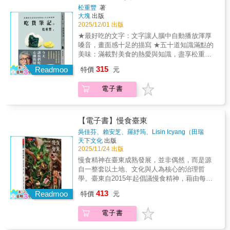
巧？茶葉與茶粉如何運用？海綿蛋糕與戚風蛋
生活箴言、食譜，與記憶所構成的文學食糧，
是由許多在地的日常共同堆疊而成」，並營造
松重豐
著
們用米食說故事的美麗三合院。◆臺灣米食是
糕的差異？▍茶香入甜單元架構 PART 1 茶香
由晨至夜，滿桌文字美食，以己身證明高品質
出像是在攤車前、餐桌邊、田野裡「隨手拍下
大塊
出版
──以碗就口，品嚐先人的敬穀謝天，走讀節慶
初章文化・知識・應用：認識世界茶文化與茶
閱讀與飲食對人類文明之重要性！★亞馬遜書
的生活片段」──自然、真實卻又有著完整的故
2025/12/01 出版
的豐饒◆臺灣以農立國，在我們的飲食記憶
葉應用，解鎖甜點失敗因與改善法。PART 2 烘
店、《紐約客》、《每日郵報》等【年度好
事。
★最好吃的文字：文字讓人腦中自動播放渾厚
裡、舌尖上都有著對於米食的熟悉，可能來自
焙茶點餅乾・司康・塔・泡芙・蛋糕：茶香入
書】／《紐約時報》、《紐約客》、《書
嗓音，畫面感十足的描寫 ★五十道知識滿點的
於家中很會下廚的長輩，或和節慶、土地有
甜，香氣層層釋放深邃茶葉韻味。PART 3 冰涼
單》、《柯克斯書評》、《出版人週刊》、
美味：滿載對美食的熱愛與知識，盡享松重豐
關，米食餵養了好幾代的臺灣人。春耕、夏
輕甜：冷點・冰品・輕甜點：茶香與冰涼口
《芝加哥論壇報》《波士頓環球報》等【各界
的美食世界 ★人生美食：讓日常餐桌變得更珍
耘、秋收、冬藏 ，過往人們順著大自然的節氣
感，呈現輕盈的甜美層次。PART 4 速配茶飲：
315
好評】.†††.「我對邊閱讀邊飲食，和對於在文
Readmoo
特價
元
貴，透過飲食感受人生點滴 「閱讀的瞬間，我
走，挺過烈日和風雨，將期待許久才得以收割
冷飲・熱飲：創意茶飲與經典沖泡法，甜點的
學中找尋食物的渴求，並未隨著時間而消減。
的肚子突然餓了起來⋯⋯」 日本讀者一致警
的米，變化成各式各樣，既能填飽家人肚腹，
最佳搭檔。【WHO誰需要本書】 ✓ 餐飲業
真要說的話，這毛病變得比以前更嚴重了。在
電子書
告： 「請先吃飽再翻開這本書！」 吃貨一致強
又能表達敬天謝天心意的食物。甜粿、發粿、
者：應用於茶餐廳、咖啡館、甜點店、網路團
內心深處，我依然還是從前那個騎腳踏車回
推&mdash;&mdash; 大久保麻梨子（日本女
菜頭粿、紅龜粿、草仔粿、端午粽、米篩目、
購品項。✓ 烘焙享食者：從基礎烘焙到進階創
家、把報紙全部扔在地上後就跑去做一份巨無
星） 小虎食夢網 小憩（人生觀察粉專主理人）
芋粿曲、番薯粿、菜包、圓仔……其中有些已
作。✓ 茶文化愛好者：體驗茶與甜點的融合魅
霸三明治、接著撲上去大快朵頤的那個胖小
比才（飲食作家） 毛奇（飲食作家） 那些日劇
成為好久沒吃的味道，只待追憶，但也有些仍
【電子書】慢食臺東
力。✓ 美食探索族群：追求新鮮感與文化深度
子。如今我的背已經不允許我趴在地上太長時
沒有教我的事 林氏璧（日本自助旅遊中毒者）
存在於日常飲食中。作者跟著阿媽和長輩們一
的你。✓ 書籍收藏者：兼具文化與實作價值的
吳佳芬、賴安芝、羅紓筠、Lisin Icyang（田瑞
間，但是當我從沙發跑進廚房好幾趟，只為了
陪沈團-沈（台南女兒） 莎莎 曾少宗（演員）
項項學做、一字一句細聊，將這些手製米食的
主題書。【編輯實作分享】 ✦ 阿薩姆紅茶味蘿
珍）、牟迎馨
著
天下文化
出版
讓這份疊加的快樂持續流淌時，我仍舊知曉自
痛風老饕（美食Youtuber） 葉怡蘭（飲食生活
美好，梳理成富有畫面的圖文，獻給同樣關心
蜜雅：焦糖茶香交織脆糖口感，層次豐富。✦
2025/11/24 出版
己正在讀一部精妙入神的作品。那是我人生中
作家、《Yilan美食生活玩家》網站主人） 藍白
這片土地和下一代的你。書中收錄了阿媽口述
焙茶白巧克力司康：濃郁焙茶香氣結合奶香白
慢食精神在臺東成熟發展，並非偶然，而是源
最棒的時刻，光是現在回想起來，我幾乎還能
拖（《百工計畫》作者 松重豐的「私藏口袋名
的家傳做法、年節點滴，蘊藏著珍貴的惜食之
巧克力，溫潤柔和。✦ 紅玉茶香鳳梨酥：紅玉
自一整套以土地、文化與人為核心的治理哲
嘗到那番絕妙的滋味。」.「我們談論食物的時
單」首度公開！ 五十道人生必吃名單、 無法抗
心、先人的料理智慧、虔誠信仰、為兒孫祈福
紅茶融入餅皮，茶香深沉、果韻馥郁。✦ 包種
學。臺東自2015年起倡議慢食精神，藉由每年
候，從來不是單純在談論食物本身。食物是窺
拒的料理記憶、 一本讓你讀到深夜 都想衝去吃
的心願，還有屬於臺灣獨有的米之味。◆傳統
茶無花榛果瑪德蓮：清雅茶香襯托蜂蜜與榛果
臺東慢食節落實內涵。臺東慢食強調「從土地
見社會階級與意識形態傾向的貓眼；它是通往
413
飯的散文集！ 日本最懂吃的男人，寫出一部
Readmoo
米食製作費心繁瑣，卻是阿媽們燃燒小宇宙並
特價
元
香氣，甜潤不膩。✦ 玄米茶閃電泡芙：玄米茶
出發的飲食行動」，是「從產地到餐桌」的透
美感的入口；它觸及我們的本能、學術、神
「讀了就餓」的飲食人生散文。 《孤獨的美食
順應土地生活的方式◆▌甜粿（做粿，食甜甜好
香與卡士達醬交織，演繹法式甜點的清新優
明關係，以及生產者、料理者、消費者三者之
話、情感、精神與金錢層面。如同詩歌一般，
家》松重豐首次公開「五十道人生美味清
過年）甜粿是得安安靜靜、恭恭敬敬製作的年
電子書
雅。✦ 洋甘菊白巧克力雪糕：花香與奶香交
間的共好精神。這樣的詮釋，讓慢食不只是飲
它向我們揭示了生活之美。它和性愛一樣能夠
單」，那些料理不只是味道，更是他人生每一
節米食，阿媽會在農曆年前指派任務給家人們
融，口感絲滑細膩，清新又療癒。✦ 泰式奶茶
食文化，更呼應臺東慢經濟政策，並成為核心
反應我們最真實的心緒，並且隨著我們年齡的
個階段的記憶與故事。 他以演員級的五感筆