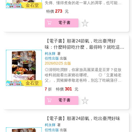
鍋，當由那些年旅行東方的西方富裕階層人士
失傳、懂得煮食的老一輩人的凋零，也可能是
而歸。」 「說穿了，其實對於『美味』這
們聚在一起的食譜致敬。」──美好市集的創辦
指南及故事，改變你對全球人類飲食的看法。
金石堂
來背。 這塊看似平凡、色澤白皙、帶著大豆香
食材的消失，也有一大部分古早味如今卻成為
件事，每個人都有一套自己的標準……」
人卡瑪爾‧穆札瓦克「我好愛這本書！它讓我
《美食祕境》不只是一份不尋常或出乎意料的
273
特價
元
氣的豆漿凝結物，承載了人類流動的記憶。 羅
現代人附庸懷舊的新鮮味。書中所述種種飲食
「不必感動到盛讚『極致美味』，只要用差不
哭、讓我笑，還提醒了我即使流亡他鄉仍能在
美食和菜色清單，同時也透露出食物在我們生
素．湯瑪斯熱愛美食，追根究柢，從兩千年前
記憶與紀錄，是來自一位從小生長在近海小農
多的味道填飽肚子即可。」 「反正一天得
我們的生活中重現家園的飲食有多麼重要。這
活中和腸胃中的重要地位，甚至還觸及各個層
電子書
淮南王劉安的煉丹爐聊起，旁徵博引，爬梳豐
村花甲男孩的浪漫，一股單純的起心動念，將
吃三次飯，偶爾吃得隨便一點也無
本書重現了流離失所、戰爭和韌性所帶來的感
面──歷史：追尋古羅馬魚露工廠的脈絡文化：
富文獻資料，從古代創世神話、研究文獻、藥
童年的日常飲食經驗嫁接於純真年代的記憶及
妨……」 像這樣想的人，我想應該不在少
受。」──婦女互助國際組織（Women for
記錄400萬名婦女齊聚製作米布丁旅行：搭乘高
典、墓室壁畫、考古碑文、詩詞一直到西方旅
集體生活文化之上，經濟雖不富裕，卻很快樂
數。 不過，這樣真的好嗎？ 當您不把
Women International）和大地女兒（Daughters
爾夫球車才能進入的蝙蝠洞酒吧慶典：馬利共
行者的遊記；探索豆腐的發明起源，製作方法
的簡單過日。本書超過150種的鄉土飲食：諸如
【電子書】順著24節氣，吃出臺灣好
餐食當一回事時，心裡不會有點內疚嗎？
for Earth）的作家和創辦人扎伊納布‧薩勒比
和國一年一度數千名男性集體搶魚還有其他更
（可能）跟隨著遊牧民族的遷徙而流傳；從神
番薯簽、蔗糖稀飯、烏魚米粉、火雞肉飯、豬
味：什麼時節吃什麼，最得時？就吃這一
餐食分為三個層次： 1.攝取營養；2.好吃；
（Zainab Salbi）
多隱藏驚喜，像是全年無休的牡蠣自動販賣
明、貴族的食物，下凡至民間，深入平民日常
油拌飯、絲瓜豆簽、羹麵、炸粿、米血、米
3.美味 當我們要認真面對餐食之際，我希
機、每晚變身為塔可攤的汽車修理廠⋯⋯以及
道道被時光浸潤過的臺灣美味—錯過了，
柯永輝
著
飲食生活的種種變貌與文化象徵，以及當前的
腸、炕肉飯、竹蟶、赤嘴漬、炒五鬚蝦、曇花
望各位能明確區分這三種不同的層次，並給予
彙整出你可能想進一步認識的「飲食先驅」故
任性出版
出版
就得再等一年。
大豆與豆腐產業鏈對生活環境的影響。 ▍我們
排骨、腥仔魚、四腳湯、炒蝸牛肉、虎鰻、肚
清楚的定義： 1.是一種求生行為。 2.是
事、所有人耳熟能詳的「家庭必備食材」，以
2026/02/25 出版
從來沒有思考過的豆腐冷知識： ❏ 起源之謎：
猴、菜尾湯、芋懷、風吹筍、醃芭樂、燒酒
一種本能的欲望。 3.則是一種文化上對知
及「出走的美味」見證飲食文化在世界的流
◎清明吃潤餅，你家放高麗菜還是豆芽？從放
考據顯示，豆腐可能根本「並非源自中國」？
螺、甜米糕捲、炸年糕、芋粿巧、肉捲、炸絲
識的好奇心。 以往我們習慣把所有餐食都
轉⋯⋯每一頁內容都能滿足你身體及心靈的好
啥料就能看出家鄉在哪裡。 ◎「立夏補老
❏ 停留與流動：豆腐如何經由人群的遷徙而在
瓜花、紅漬芒果乾、免煎粿、炕窯番薯、番仔
混為一談，故而找不到欣賞「飲食」的方
奇心與渴望。Airbnb認證投資，最炙手可熱的
父」，買豬腳孝敬老爸時，別忘了吃碗蒲仔
異鄉紮根 ❏ 語言禁忌：為什麼廣東話「食豆
豆、薑柿餅蛋、醃桃子……不管是否耳熟能詳
金石堂
法。 人應該不只是為了「攝取營養」或
旅遊內容及服務平台，網羅超過1,750則深度飲
麵，涼補又添福。 ◎便宜、易收成的空心
腐」是種侮辱？ ❏ 文化象徵：在各地的常民生
或任你一頭霧水，聽過沒看過、想過沒吃過、
301
7
折
特價
元
「好吃」而到餐廳用餐。 您會選擇什麼樣
食文章及1,350道獨特食物及飲料介紹。Atlas
菜，在處暑時最適合供「好兄弟」填飽肚
活中的生活變貌。 ❏ 環保永續：一方白色的豆
看過不敢試過的，這一次都盡在本書中，就讓
的飲食方式呢？ 您追求的生存價值是什麼
Obscura是世界上最受歡迎的旅遊平台之一，創
子。 ◎要不超喜歡，要不超討厭，臺灣人
腐，如何影響當今全球的環境永續與未來？ ＼
舌尖回味無窮。本書特色1.專家常言童年飲食
呢？ 餐食，會呈現出一個人的生活態
電子書
立於2009年，旨在介紹世界各地最有趣、珍
對茄子的喜好，沒有中間路線──立秋。 什麼時
＼Ｑues.問題：豆腐是&hellip;&hellip;／／ 1.淮
的記憶會影響未來一生的飲食習慣，甚至對於
度。 這本書，並不是為了那些想被追捧成
奇、冷僻、不為人知的旅遊地點及體驗，他們
候吃什麼，最得時？ 作者柯永輝為《聯合
南王劉安的長生仙藥 2.死去神明的大腦所化 3.
美食的鑑賞能力或故鄉的回憶也肇基於童年的
「老饕」或「美食家」的人所寫的成名指
向網友募集世界私房景點，旅遊文章涵蓋歷
報》元氣周報「說食依舊」專欄撰稿人，
中國社會主義革命的推手 ＼＼Ans.答案：以上
飲食經驗，本書作者撰述有關童年以及長輩的
南。 「我希望能不受他人的標準擺布，好
史、科學、飲食、奇人異事等主題。在獲得包
他出生、成長於北投閩南家庭。 家中長輩
【電子書】順著24節氣，吃出臺灣好味
皆是。／／ 這是一部豆腐的世界史：再平凡不
古早食物超過一百五十種，藉由食物來喚回
好享受用餐的樂趣。」 「我想知道那些不
含《紐約時報》在內的投資者資金後，他們開
是臺灣傳統酒家菜餐廳的股東， 學生時
過的平民食材「豆腐」放洋至全球的歷史，歷
三、四、五、六年級生對童年的記憶，以及物
柯永輝
著
斷推陳出新的『美味背後』，藏著什麼祕
始了旅遊導覽服務，並於2017年底，新增加了
期，當同學們的午餐鐵盒裡躺著樸實的滷蛋和
經貶抑、頌讚，直達西方餐桌。我們閱讀，豆
任性出版
出版
質匱乏但精神生活滿足的美好年代，形塑屬於
密。」 「我想了解那些活躍於餐飲第一線