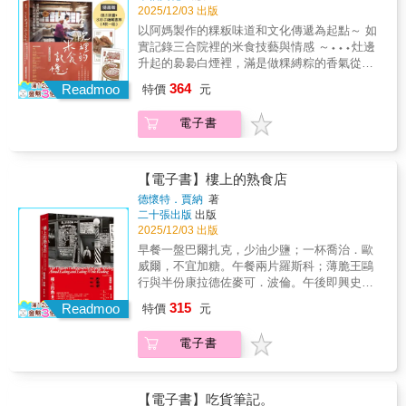
分。 從雲林水芋、嘉義烏魚子、臺南虱目魚
2025/12/03 出版
都能在書中找到靈感與驚喜。▍大眾生活需要
湯、高雄排骨飯到屏東蒸肉圓； 只經營深夜時
以阿媽製作的粿粄味道和文化傳遞為起點～ 如
好茶陪伴，也是未來餐飲商機！ 茶不僅是人們
段的市場、澎湖石滬體驗，以及府城百年的茶
實記錄三合院裡的米食技藝與情感 ～⬩⬩⬩灶邊
日常生活中的飲品，它還能為中西式點心增添
香傳承&hellip;&hellip; 每道料理、每口湯，都
升起的裊裊白煙裡，滿是做粿縛粽的香氣從年
獨特的風味。根據不同點心的特性，選擇合適
承載著土地的記憶與生活風情。作者融合了產
頭到年尾、從節慶到祭祀，米食參與了每一代
的茶款入甜，能讓風味更加突出。品種╳風土
364
業知識與旅遊觀點，讓吃飯不只是一件小事，
Readmoo
特價
元
臺灣人的生活⬩⬩⬩順著節氣，我們想把上一輩
╳製程＝獨一無二的茶，書中茶類橫跨五大
背後更有「從產地到餐桌」的堅持，與豐富新
的味道、情感保留下來透過飲食交流，讓更多
系：【綠茶系】清新口感，適合輕盈甜點。玄
穎的料理創意。 閱讀本書，如同隨著一位內行
電子書
人、外國人了解臺灣米食滋味((( 隨書附．復古
米茶葉、煎茶葉、焙茶粉、小山園抹茶粉、厚
的帶路人，穿梭在市集與田野之間，嚐遍最意
版畫+水彩手繪藏書票 2款一組 )))這是藏身於桃
抹茶粉、宇治抹茶粉、茉莉花茶葉、茉莉香片
想不到的下港滋味。 【本書特色】 ✦行家帶
園大溪南興的一間三合院，就像許多臺灣人記
茶粉、擂茶粉【紅茶系】香氣濃厚，可搭配濃
路：透過5位在地人探訪私房店鋪，保證真材實
憶中的阿媽家，有著紅磚牆、木製窗框、木桌
郁風味甜點。伯爵紅茶葉、紅玉紅茶葉、阿薩
【電子書】樓上的熟食店
料。 ✦最夠味的特別企劃：如嘉義雞肉飯觀
木椅、菜櫥……以及一口餵飽全家人的重要大
姆紅茶葉、錫蘭紅茶粉、泰國茶葉【青茶系】
德懷特．賈納
著
察、祕傳食譜大公開、買菜的小撇步。 ✦飽覽
灶。三合院的主理人夫婦，把內外空間打造成
花果香氣濃，適合水果味甜點。烏龍茶粉、紅
二十張出版
出版
多樣化的飲食魅力：包山包海，還囊括了港
文化交流的場域，隨著季節和節慶更迭，七年
烏龍茶葉、荔枝烏龍茶葉、桂花烏龍茶葉、水
2025/12/03 出版
點、客家菜、原民風味等。 【精彩片段搶先
來，接待過三千多位國內外學員，用授課和圖
蜜桃烏龍茶葉、金萱烏龍茶葉、蜜香紅烏龍茶
早餐一盤巴爾扎克，少油少鹽；一杯喬治．歐
看】 恆春的「港口茶」因落山風地勢且臨海，
文方式，踏實地記錄臺灣米食文化並且傳遞出
葉、貴妃蜜香烏龍茶葉、包種茶葉、東方美人
威爾，不宜加糖。午餐兩片羅斯科；薄脆王鷗
讓葉片附著了淡淡鹹味； 精品咖啡豆需要精密
去，他們是「雙口呂文化廚房」。「雙口呂文
茶葉、柚香金萱茶粉、鐵觀音茶葉、炭燒鐵觀
行與半份康拉德佐麥可．波倫。午後即興史蒂
測量果實糖度、酸鹼值和發酵程度才得以成
化廚房」的主理人──佩儀和騰威在以往的遊歷
茶葉【黑茶系】濃厚陳香，與中式點心最速
芬．金；小酌海明威。晚餐一章石黑一雄；幾
就； 挑竹筍時，頂端綠綠的會苦，選白白胖胖
315
過程中，每到異地初識的外國人最常問他們：
Readmoo
配。普洱茶葉【草本花茶】甜蜜花茶香，適合
特價
元
頁莎岡；適量的韋勒貝克；一首普拉絲。紙頁
短短的最新鮮。 【封面設計概念】 以「下港風
「有什麼食物能代表臺灣？」這個看似隨意的
茶凍與冰品。洋甘菊茶葉、薄荷茶葉▍想知道
與餐盤無須兩難，可以閱讀與飲食的日子，都
土百科」為核心概念，透過多圖拼貼、鮮明色
閒聊，讓佩儀和騰威的心裡慢慢起了漣漪。回
的甜點與茶知識回甘是什麼？茶氣是什麼？ 如
電子書
是好日子。★詹宏志、葉美瑤、馬世芳、王盛
彩與手寫元素，呈現臺灣南部特有的熱情、隨
臺後的他們，開始上料理課、田野調查，也跟
何分辨好茶？茶葉保存方式？茶的咖啡因含
弘、李欣倫、陳夏民——星級推薦★極具開創
興與豐沛食力；主視覺採用帶著陽光味的黃，
著自家阿媽做粿綁粽，燃起探索臺灣米食的好
量？花茶與花草茶的區別？ 茶渣可以重複使
性！一部可食用的回憶錄！《紐約時報》書評
象徵溫暖、飽足與土地。 再將各地區食物化為
奇心與使命感……最後，在自家廚房找到了尋
用？如何掌握泡茶時間？茶與甜點的搭配技
人——德懷特．賈納為讀者端上由文學引文、
符號，重組成一幅立體地景，象徵「下港味道
【電子書】吃貨筆記。
覓許久的答案，在過程中更遇見了一間等待他