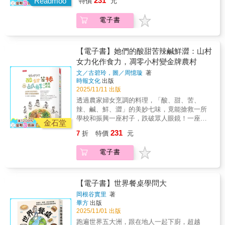
231
人。」薩瓦蘭對人類與食物之間的關係有著深
Readmoo
特價
元
叔，不只會演戲、會說故事，也最懂食物的靈
（虔誠祭拜好兄弟）芋頭和番薯是過往臺灣人
村，僅有一百多人口數．卻有超過50%都是65
刻的理解。無論我們吃的是豆類和米飯、蝦和
魂。本書收錄超過五十道人生美食，搭配溫暖
再熟悉不過的食材，將在來米將加上番薯泥製
歲以上老人，境內唯一一所小學只剩26名學
粗糧，還是牛排和馬鈴薯，這些食物說明了我
電子書
插畫，彷彿一張張「私藏口袋地圖」，帶你跟
作成「番薯粿」是以前下雨天時婦女們會做的
童，面臨「留校察看」的廢校可能。為搶救這
們來自哪個社會階層、生活在哪個地區、來自
著松重豐的味蕾，踏上一場無法抵抗的美食旅
油煎點心，在不同地區還有各自的番薯餅、番
所小學的續存，校長立意將學校轉型為實驗小
哪種文化。「味覺」，深受遺傳、地區、宗教
程。
薯粿版本；使用蓬萊米製作的「芋粿曲」則有
學，小村境內連家餐廳都沒有。為活絡小學與
和階級的影響。哲學家路德維希・費爾巴哈坦
著紅蔥酥的迷人香氣，芋頭番薯各有所好。▌菜
社區，他央求社區媽媽與阿嬤各自端出自家的
【電子書】她們的酸甜苦辣鹹鮮澀：山村
率地說：「人如其食。」費爾巴哈的觀點非常
包粿（好彩頭，好兆頭）將鹹香的蘿蔔絲包進
風味餐，宴請賓客，開啟了從蹲在地上辦桌到
女力化作食力，凋零小村變金牌農村
唯物主義，這表明飲食對人類的大腦健康有直
純白色的粿皮，收合餡料，在漂亮光滑的那面
每年各種版本的「人生七味餐」，以當地物產
接影響，從而影響人們的思維能力，以及人們
文／古碧玲，圖／周憶璇
著
捏出一條微微隆起的脊線，最後放上柚子葉，
烹煮出酸甜苦辣鹹鮮澀等七種滋味、20道工序
時報文化
出版
如何投資於經濟、民族主義和政府。因為食物
就是閩客族群稱呼的「客家菜包」或「菜包
繁複的大餐，更請來米其林綠星主廚張皓福也
2025/11/11 出版
與人們生活中最重要的經濟商品之一是分不開
粿」。離島澎湖有「菜繭」、遠在印尼則有
上山授課，在偏鄉端出米其林級的精緻飲食，
的，所以「吃」不僅是這些經濟選擇的反映，
透過農家婦女烹調的料理，「酸、甜、苦、
「菜粿」，這兩項米食和「菜包粿」有著能夠
逐漸地，社區聲名遠播。當社區女性挹注力
而且確實可以養活大腦。費爾巴哈認為，糟糕
辣、鹹、鮮、澀」的美妙七味，竟能搶救一所
相通卻又各自不同的有趣交流。▌湯圓（將喜悅
量，以人生七味餐料理，扛起這座眼看將凋零
的食物會產生糟糕的思想和感情。我們用舌頭
學校和振興一座村子，跌破眾人眼鏡！一座即
和煩惱都揉進冬節圓裡）冬至當天，阿媽會將
的限界聚落，村裡屢獲金牌農村獎、教育卓越
金石堂
「品嚐」味道，是一種直接的味覺，也包括嗅
將邁向凋零的「限界集落」——雲林古坑華南
挲好的圓仔煮甜湯，準備祭拜祖先神明，還會
金質獎、芬蘭 Arch Design Award 國際設計大
231
7
折
特價
元
覺和觸覺（溫度及質地）；「品嚐」可以是純
村，僅有一百多人口數．卻有超過50%都是65
加肉絲、香菇、蝦米煮成「鹹圓仔湯」。將紅
獎－銅獎、華南28號自然公園行政院公共工程
粹的享樂。「品嚐」是一種多重感官的活動，
歲以上老人，境內唯一一所小學只剩26名學
白圓仔浮起後再盛入高湯的過程，既溫暖又療
金質獎「特優」獎、台灣地域振興大賞獎等，
電子書
帶動舌尖上的味覺、刺激記憶的嗅覺、感受食
童，面臨「留校察看」的廢校可能。為搶救這
癒，最後放上芹菜珠、香菜、蒜苗、當季茼
更受聯合國國際里山倡議夥伴關係邀請成為國
物的溫度，體驗口感，在在都有潛力製造強烈
所小學的續存，校長立意將學校轉型為實驗小
蒿，是色香味俱全的冬節米食！書中詳細收錄
際的里山聚落，被荷蘭推動循環型氣候中和城
的歡愉。我們對各種事物有「品味」，雖然沒
學，小村境內連家餐廳都沒有。為活絡小學與
不同月份的臺灣米食紀實、在家也能做的小食
市的專家驚艷譽為「藍色生活圈」。華南村完
有直接的感知能力，但能夠對周圍的文化領域
社區，他央求社區媽媽與阿嬤各自端出自家的
【電子書】世界餐桌學問大
譜，隨著作者書寫勾勒出的米食故事，能嚐到
全不曾仿效國際藍區的模式，卻深深根植於自
做出評價性判斷，包括藝術、音樂、時尚、設
風味餐，宴請賓客，開啟了從蹲在地上辦桌到
滿滿回憶、飲食脈絡、做法講究、親切的飲食
身的文化、自然環境與生活智慧。從凋零小村
岡根谷實里
著
計或風格。「品味」是需要教育的，真正的喜
每年各種版本的「人生七味餐」，以當地物產
語彙，從中了解臺灣米食的真滋味。【跨界好
畢方
出版
翻轉成人人稱羨的地方創生成功聚落，打造小
悅，唯有在你真正了解這些文化領域時，才能
烹煮出酸甜苦辣鹹鮮澀等七種滋味、20道工序
評推薦！】（依筆畫排序）「溫暖細膩的米食
2025/11/01 出版
村成為品牌響亮、外賓爭相到訪的金牌農村。
體會。味覺在口中；審美情趣在心中。
繁複的大餐，更請來米其林綠星主廚張皓福也
文化，是台灣人都應該品嚐閱讀的生活好滋
從此讓一個偏居臺灣中南部的小村莊，也能夠
跑遍世界五大洲，跟在地人一起下廚，超越