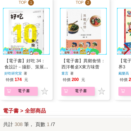
TOP
TOP
1
2
【電子書】好吃 34：
【電子書】異鄉食情：
【電
食設計－攝影、策展、
西洋餐桌X東方味蕾
界3
包裝、料理的10個關
好吃研究室
著
童言
著
戴樂高
鍵字
174
200
2
特價
元
特價
元
特價
電子書
電子書
電子書 > 全部商品
共計
308
筆， 頁數
1
/7