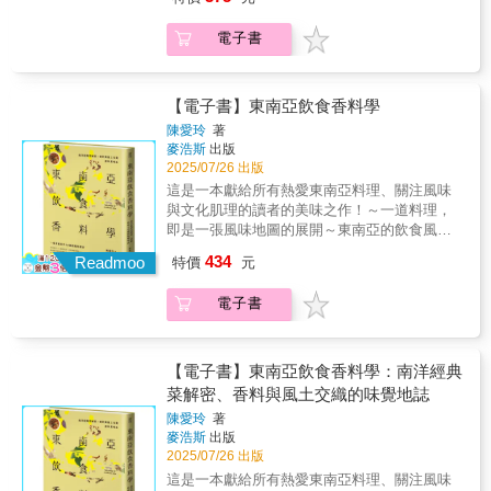
格相對合理。這些店家擁有古老且舒適的氛
適度，以及用當地產食材製成的優質下酒菜。
甜點，除了介紹其背後的歷史與地方淵源，與
圍，是日本文化的一部分。歡迎各位閱讀本書
▍總有一家店，能讓我們不用刻意交談，也能
電子書
節慶、習俗、宗教之間的關聯，還有使用的材
後，前往體驗。──居酒屋探訪家‧ 太田和彥
隔絕世俗繁華的疲憊──居酒屋的「居」字同時
料、手法等資訊，對於喜愛甜點的人來說是充
【書籍介紹】 ♦單書特典扉頁「京都日常‧永久
代表著舒適度（居心地）與歸屬感（居場
滿視覺、知識與趣味的多重享受，也能在享用
流傳」♦「居酒屋不僅是提供飲食的場所，還擁
所）。拚盡全力傳承下去的不只是歷史，更是
各款法式甜點或點心時更增加樂趣。書末作者
有獨特氛圍，讓人以身為這間店的客人為榮。
【電子書】東南亞飲食香料學
人生的軌跡和生活百味。每家店的規矩各有不
提供了11道經典鄉土甜點的製作食譜，都是在
希望大家共同維護這樣的文化遺產，保留京都
同，所有獨特的價值是透過人集體的互動所形
陳愛玲
著
自家廚房就有辦法做出來的樸實美味，也推薦
具代表性的居酒屋文化。」──〈赤垣屋〉
麥浩斯
出版
成。 ｜建築物的古樸創業超過至少70 年，且建
給讀者自行動手做做看。
▍〈西日本篇〉【西日本範圍】中國、四國、
2025/07/26 出版
築物保有原貌。大火、空襲、地震或是戰爭，
九州源於獨特信念，探索個性的西日本居酒
歷經滄桑與動盪的歲月，散發古樸風情。座落
這是一本獻給所有熱愛東南亞料理、關注風味
屋。店主的人生故事是最美味的下酒菜，從地
現代日本的街道中，頓時有種穿越時空之感。
與文化肌理的讀者的美味之作！～一道料理，
段、建築物、下酒菜、主張、信念都會展現出
保存不易，但維護更不易的建物，就像年輪般
即是一張風味地圖的展開～東南亞的飲食風
更強烈的店主風格。離開觀光客和商家聚集的
持續層層交疊下去。 ｜傳承的歷史數代未中斷
味，不僅源自熱帶土地的豐饒物產，更深受族
434
繁榮大街，轉進小巷的那一口酒才是真人生。
Readmoo
特價
元
的人情味。上一代所傳承下來的店家、工具、
群遷徙、殖民歷史與文化融合影響。從越南順
▍與人緊密交織的空間記憶‧居酒屋──店家今日
酒品與菜餚，只會因為時間的淬鍊更成熟，更
化牛肉矇粉、馬來椰漿飯、印尼參峇、新加坡
依舊淡然且誠懇地，做著與往日相同的工作。
電子書
有味道。 ｜庶民的滋味口味和價位都是庶民等
肉骨茶到汶萊沙穀米糊⋯⋯本書循著一道道經
客人追求能夠一靜的場所，今日也鑽過暖簾。
級。不華麗卻富含底蘊的味道，感性記錄每個
典料理的足跡，深入剖析香料背後的風味邏
「今天都沒和人說到話呢。」意識到這件事的
店家的故事。 身為居酒屋探訪家的太田和彥用
輯，探索味道如何被形塑、傳承與轉化，展現
常客，隨意走進店裡。坐在離店主最近的吧檯
獨有且敏銳的感性，看代表庶民經濟的飲酒文
辛香料在連結土地、記憶與日常飲食中的深層
【電子書】東南亞飲食香料學：南洋經典
座位，沒有特定的聊天話題，只是有一搭沒一
化，創造最有溫度的勤奮日常。 ★何謂居酒屋
意義。✦一場穿越南洋11國的風味踏查歷時十
菜解密、香料與風土交織的味覺地誌
搭地彼此寒暄。這種隨興交流的場所，正是居
遺產？1. 創業超過至少70年，而且建築物保有
七年，作者持續走訪東南亞各地，深入市場、
酒屋的魅力。店主與客人各自的念想，將代代
陳愛玲
著
原貌。2. 傳承三代以上。3. 口味和價位都是庶
廚房，城市與鄉間，細察香料在不同場域與時
麥浩斯
出版
傳承，永遠銘刻在居酒屋內。 ｜堅持的信念用
民等級。 ★居酒屋的歷史可追溯到江戶時代，
間，以哪些方式深刻作用於人們的飲食生活
2025/07/26 出版
笑容和溫暖迎接每顆疲憊的心。維持老店品格
當時的酒屋除了賣酒，還提供顧客在店內飲
中，抽絲剝繭，梳理出東南亞料理複雜而美味
之餘，又散發不造作的酒場氛圍。白天工作、
這是一本獻給所有熱愛東南亞料理、關注風味
用，這就是居酒屋的起源。這些酒屋主要服務
的獨特脈絡。✦ 從經典菜餚回望風味故事與香