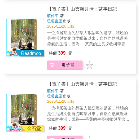
準備前置作業，選在晚上泡米、清晨磨米，特
焦糖布丁：東方香料茶韻遇上歐風布丁，焦糖
靈魂。2025年臺東慢食運動滿10年，透過本書
增長，它更成為了性愛的替代品。作為餵食者
觸，描寫「看、聞、摸、嚐」的瞬間感動，讓
意選沒人打擾的時刻全心製作，一起來看看炊
香濃、滑順柔軟。✦ 老薑紅茶黑糖飲：錫蘭紅
讓外界更理解臺東慢食節發展的歷程與核心概
與被餵食者，我們藉由將世界放入口中的方式
【電子書】山雲海月情：茶事日記
食物不再只是味覺，而是情感與記憶的交織。
粿禁忌、「南煡北炊」的甜粿以及各種吃法，
茶果香厚韻融入老薑與黑糖，暖身最佳茶飲。
念。慢食精神在臺東成熟發展，並非偶然，而
來了解它。」.†††.身為《紐約時報》備受敬愛
莊仲平
著
從拍攝現場的宵夜便當，到旅途中偶遇的街角
還有小琉球的「灰燼甜粿」。▌發粿（發粿發
✦ 蔚藍美味書延伸：一鍋到底快煮菜、今天煮
是源自一整套以土地、文化與人為核心的治理
的書評人，德懷特．賈納端出了融合書籍與美
暖暖書屋
出版
小吃；從福岡家鄉的溫暖家常菜，到與家人共
財，來年運勢預測就靠你了）「甜粿好過年，
什麼？、尚好呷台灣小吃【本書特色】✦ 跨文
哲學。臺東縣長饒慶鈴所提出的「慢經濟」政
食的作品。這本書是他一生沉迷閱讀、飲食以
2025/11/20 出版
享的餐桌時光，每一道料理都承載著一段人生
發粿發財銀」，除了甜粿，發粿也是重要的年
化視角：從台灣出發，走進亞洲、歐洲、美洲
策，實際上是一種地方治理的宣言——不傾向
及兩者各式結合之產物，既是一部迷人且情感
一位擇居茶山的品茶人絮語喝的是茶，體驗的
風景。這不是一本食記，而是一部「用味道記
節食物之一，蒸炊後的發粿綻放成三片、五片
與非洲的茶文化。✦ 材料親民：使用市售易得
快速開發、拒絕短線思維，強調以慢的節奏打
豐沛的回憶錄，也是只有賈納才能寫出的作
是生活與文化自從喝茶以來，自然而然就過著
錄人生」的珍貴筆記。 一本讓人又餓、又笑，
的花瓣，對長輩來說，越開越旺就代表著未來
的材料、茶葉、茶粉。✦ 食譜多元：37道烘焙
造深刻底蘊。在這樣的框架下，臺東慢食節不
品。他記錄了一整天不同時段——早餐、午
節氣的生活，因為──茶葉的生長採收與季節息
想起人生美好時刻的飲食散文集。 每篇文章從
一年運勢能如繁花似錦、興盛富足。 ▌菜頭粿
點心╳12道冰涼甜點╳7道速配茶飲。✦ 新手友
僅讓外地人嚐到風土滋味，更讓臺東人重新理
餐、購物採買、偶爾的午睡、小酌與晚餐——
息相關。「採茶之候貴及時」，茶將人與大自
一道料理、一種食材出發，松重豐用幽默、細
（冬季著時的清甜美味）農曆年後已是臺灣白
善：1100張步驟圖＋Q＆A解惑，一看就懂。✦
399
解自己的生活方式；慢經濟也讓青年返鄉不只
Readmoo
浮現於思緒的作家名句、箴言，以及自己的人
特價
元
然緊緊相繫，從品茶中體會人在大自然中天
膩又深情的筆觸，讓平凡的餐桌成為人生的舞
蘿蔔產季的尾聲，阿媽們認為在白蘿蔔「大
文化實作兼具：從茶知識到沖泡溫度全掌握。
是理想，而是可行的生計選項。臺東的成功經
生片段。.透過他對這兩大人生樂事的長年迷
時、地利與人和的關係。我們生活中存在著節
台：可樂餅搖身一變成為戲劇配角，一顆小小
出」時做菜頭粿最划算、做出來最好吃。就像
✦ 附影片QRCODE：手機隨掃即學，跟著實作
驗在於：用「慢」重新定義「發展」；不是速
戀，我們見到了紙頁與餐盤後的那個男人，賈
電子書
氣感，節氣隨著歲月流轉更迭，春有百花秋有
的鵪鶉蛋，則引出一段屬於昭和味道的故
每年冬季與土地的約定，期望著「食菜頭，好
不失敗。✦ 甜點物語＆茶香物語：每道產品都
度的比拚，而是韌性的培養；不是一時的亮
納熱切渴望且永不滿足的形象逐漸顯現。他以
月，夏有涼風冬有雪。茶是個媒介體，以喝茶
事。。這不只是食記，你不只是「看他吃
彩頭」，過年食菜頭會有好的吉兆，也是過年
有文化故事，邊學邊食最有味。✦ 創業實用性
點，而是長久的光。
溫柔幽默的筆觸，描繪了他在西維吉尼亞州與
的方式來體驗四季花香。隨著季節嬗遞，按節
飯」，而是與他一起穿越記憶的味覺之旅
或拜拜用的應景米食；除了能嚐到純粹米香的
高：適合自家享用，以及伴手禮、喜餅、餐飲
佛羅里達州那不勒斯（Naples）度過的那段充
氣喝茶過日子，即在感受自然變遷的當下。這
&mdash;&mdash;那是關於孤獨、幸福、旅
【電子書】山雲海月情：茶事日記
版本，還有加了蒜苗、豬肉和香菇的料多版
業者。【各界誠摯推薦】 王昭瓔│新純香款茶
滿美乃滋的童年時光（還有他父親最拿手的酸
本茶事日記，記錄了一位喝茶人的品茶生活，
行、家庭與人生的感官之旅。 ＊注意！請勿空
本。▌紅龜粿（紅龜好兆享龜年，一食全家福壽
舖負責人 林利│高雄廣播電臺「午后陽光第一
莊仲平
著
黃瓜花生醬三明治），也寫到了令自己大開眼
隨著四季二十四節氣轉換，與山林一起生息調
腹閱讀，本書可能導致「深夜訂餐」與「即刻
延）烏龜是長壽的象徵，龜的臺語「ku」音似
階段」主持人孫大明│前宸展光電（廈門）股份
暖暖書屋
出版
界的、來自美食世家的廚師妻子（「克莉小時
節。親訪茶山和茶農，了解茶樹的生長、烘
訂機票飛日本」。 名人推薦語 莎莎
「久kú」，將粿做成龜的形狀，向神明與祖先
有限公司董事長蔡榮章│蔡榮章茶道思想研究所
2025/11/20 出版
候經常把吃剩的田雞腿帶去學校當午餐」），
焙，以及各種烹水、泡茶之工藝知識；品嚐各
&mdash;&mdash; 我覺得這是一本松重豐先生
祈求幸福圓滿、生命綿長，期許人的生命如同
所長（按姓氏筆畫少至多排列）
一位擇居茶山的品茶人絮語喝的是茶，體驗的
以及珍視的文字與料理。這是一本值得細細品
式茶種的風味及自製搭配的茶食；布置茶席，
想和知心好友說的美食悄悄話，看完後會有一
龜 一樣「久久長長」。除了龜，將同樣的粿印
是生活與文化自從喝茶以來，自然而然就過著
味、文火慢燉的作品，雖然很可能只會讓你胃
琢磨玩賞各類茶器的型制和觸感；體悟蘊藏在
種身心都得到療癒然後瞬間很餓的好書。 本書
成或製成不同形狀，就有不同名稱和用途；除
節氣的生活，因為──茶葉的生長採收與季節息
口大開，激發你想吃得更多的無窮欲望。
茶道、茶掛裡的哲理思想和美學韻味。喝茶不
特色 ★《孤獨的美食家》主演親筆寫下
了紅豆、花豆的甜口味，還有包著煡（khi̍t）乾
息相關。「採茶之候貴及時」，茶將人與大自
399
只是品茶，喝茶是一種情境，一種感受，以心
金石堂
&mdash;&mdash;「五郎下戲後」的吃貨筆記
特價
元
的綠豆，加入鹽巴和薑末炒香當成餡的「鹹龜
然緊緊相繫，從品茶中體會人在大自然中天
靈感受茶的甘甜與馥郁。我們喝的是茶，體驗
人氣演員松重豐以「日本最會吃的男人」之
粿」 。▌米糕龜（土地公伯生日快樂！）每年
時、地利與人和的關係。我們生活中存在著節
的是生活與文化。所以會在林間清風吹進來的