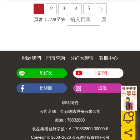
鳳梨酥品牌外，對於臺灣傳統文化底蘊的代表
媽的金平牛蒡、發燒時的咖哩飯、澡堂後的牛
甜點卻絕少涉略，幸好有甜點專家和菓子用一
奶、青春裡的漢堡與炒麵，且讓我們一同品味
1
2
3
4
5
貫溫柔甜美的筆觸，為臺灣人與對臺灣有興趣
體驗，有故事的料理，有味道的人生書中KAZU
的外國人，一一介紹各種臺灣傳統甜點的由
貼心附上18道「復刻版食譜」，帶著你一邊懷
頁數
1
/7
移至第
頁
來，文化傳承的齒輪，一點一點慢慢地轉動
舊，一邊下廚，讓讀者不只感動於故事，也能
著。希望臺灣的下一代也能在有點甜有點鹹的
親手重現那份熟悉的味道。在翻閱的同時，就
文化滋潤中，更深刻感受到臺灣的美好與幸
像坐在廚房角落，看著他一邊翻炒，一邊說：
福。Hally Chen（知名作家）——從正月乞龜
「這道菜，是我最想再吃一次的料理。」
到歲末聖誕糕，作者藉由在臺灣各地的田野調
查，以一年十二章節、串起記憶中臺灣傳統甜
點的節慶滋味。讀者透過精彩故事和優雅插
關於我們
門市查詢
分紅大聯盟
客服中心
畫，認識這些「臺灣甜」的前世今生，可說是
一趟四季風土的味覺旅行。林光明（佛教梵文
加好友
訂閱
咒語學者）——作為宗教與語言的研究者，我
驚喜地發現和菓子從這兩個角度來分析探討臺
灣糕點的脈絡，從《臺灣甜：那些滋潤心靈的
粉絲團
追蹤
傳統節日糕點》，可以理解臺灣糕點與宗教禮
俗如何交織演化，也見到外來語言在音義轉化
的落地生根。和菓子的筆觸溫柔且細緻典雅，
聯絡我們
除了溯源歷史源頭與宗教意涵，她準確掌握了
公司名稱：金石網絡股份有限公司
詞源的脈絡流變，並將消逝中的民間信仰與語
言遺緒重新喚醒，這是語言學者夢寐以求的田
統編 : 70832800
野成果，更是讓臺灣人深深感動的文化守望。
食品業者登錄字號：A-170832800-00000-6
謝金魚（歷史作家）——請不要再笑臺南是全
糖市，看完這本書才知道，臺灣根本是全糖
Copyright© 2000–2026 金石網絡股份有限公司