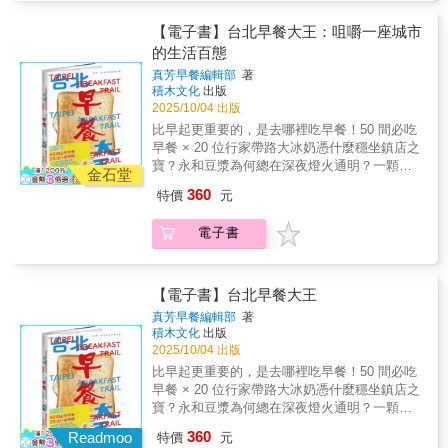
讓中國擺脫遭到海外勢力殖民的命運。有一批
版牛奶」，並藉由這層與牛奶之間的對應關
接觸到現代營養科學的人們認為，中國之所以
【電子書】台北早餐大王：咀嚼一座城市
係，展現中國如何回應西方現代性帶來的挑
會不如西方，是因為飲食出了問題，沒有攝取
的生活百態
戰。聯合推薦雷祥麟 中央研究院近代史研究
充足的營養，特別是蛋白質。中國人不僅幾乎
所研究員兼所長皮國立 中央大學歷史所特聘
真芳早餐編輯部
著
沒有食用肉類，也不會飲用西方推崇的完美食
教授兼所長鄭俊德 閱讀人社群主編謝金魚
積木文化
出版
物的牛奶，導致身體營養不良、體弱多病，連
歷史作家（依來函順序排列）各方好評《豆
2025/10/04 出版
帶影響了整個民族的虛弱。為了找出分庭抗禮
漿》講述了一個極具啟發性的創新故事。面對
比早起更重要的，是去哪裡吃早餐！50 間必吃
的辦法，眾人將目光聚焦在中國土生土長、富
中式膳食在蛋白質上的不足，人們沒有選擇全
早餐 × 20 位行家帶路大冰奶憑什麼穩坐鎮店之
含蛋白質的傳統黃豆製品──豆漿。作者傅家倩
盤西化，而是以大豆研發出豆漿，使其能與牛
寶？永和豆漿為何總在深夜燈火通明？一顆蛋
老師透過「豆漿」這個我們日常生活中再熟悉
金石堂
奶分庭抗禮，成為一種「既中國又現代的食
落在鐵板上，能變出多少魔法？超商早餐如何
不過的飲料，揭露黃豆自賑濟饑荒的救急糧
360
特價
元
物」。這是食物史由小觀大、引人入勝的精彩
研發，成為上班族可靠的選擇？▍▏一場橫跨
食，躍升為餵養國家富強的「科學豆奶」，這
傑作。──雷祥麟，中央研究院近代史研究所研
百年的早餐文化之旅 ▏▍從日治時期的米飯與
段飲食、科學與民族交織的近代中國歷史。一
電子書
究員兼所長一本讓您喝得「飽」又喝得「營
醃蘿蔔、油條配杏仁茶，到戰後豆漿店的興
顆不起眼的黃豆，在「科學」和「營養」的加
養」的好書，故事中那碗濃郁的豆漿，牽引出
起、與美式早餐的傳入，再到今日便利商店引
持之下，搖身一變成為挽救民族未來的「中國
的是中國現代史上國家發展的重大飲食與科技
領的速食風潮——帶你細看台北早餐從溫飽之
版牛奶」，並藉由這層與牛奶之間的對應關
問題。──皮國立，國立中央大學歷史所特聘教
需，成為台灣人最深刻的日常記憶。▍▏台北
【電子書】台北早餐大王
係，展現中國如何回應西方現代性帶來的挑
授兼所長「豆漿」，一個再平常不過的營養早
早餐大哉問，你是否也曾好奇？ ▏▍為什麼
戰。聯合推薦雷祥麟 中央研究院近代史研究
真芳早餐編輯部
著
餐飲品，竟然蘊含著龐大的歷史緣由與東西帝
「吐司、蛋餅、大冰奶」成為台式早餐的鐵三
積木文化
出版
所研究員兼所長皮國立 中央大學歷史所特聘
國爭競的故事，且聽作者娓娓道來，一起從一
角？買早餐送玩具又是誰的創意點子？上班族
2025/10/04 出版
教授兼所長鄭俊德 閱讀人社群主編謝金魚
顆黃豆萌芽談起。──鄭俊德，閱讀人社群主編
的生活節奏，又怎麼影響早餐店的開門時間與
歷史作家（依來函順序排列）各方好評《豆
比早起更重要的，是去哪裡吃早餐！50 間必吃
這是一本極佳的著作，適合關注飲食議題的讀
選址？這些關於早餐的小謎團，本書將為你一
漿》講述了一個極具啟發性的創新故事。面對
早餐 × 20 位行家帶路大冰奶憑什麼穩坐鎮店之
者，特別是對黃豆感興趣的讀者。書中清晰地
一揭開。▍▏行家帶路，尋味台北的清晨日
中式膳食在蛋白質上的不足，人們沒有選擇全
寶？永和豆漿為何總在深夜燈火通明？一顆蛋
梳理了豆漿生產、營養科學家和社會議題之間
常 ▏▍實地專訪多家代表性早餐店，如「早安
盤西化，而是以大豆研發出豆漿，使其能與牛
落在鐵板上，能變出多少魔法？超商早餐如何
的關聯，建構出食物、身體和國族認同的全新
360
美芝城」、「阜杭豆漿」、「好初早餐」、
Readmoo
特價
元
奶分庭抗禮，成為一種「既中國又現代的食
研發，成為上班族可靠的選擇？▍▏一場橫跨