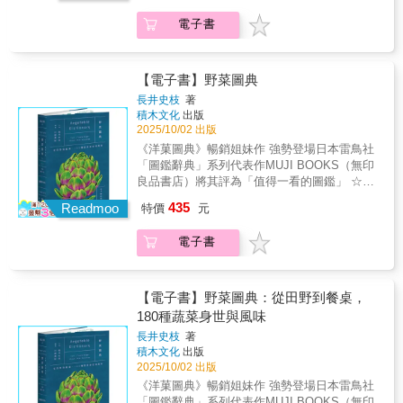
意涵與理解。──《國際中國評論》（China
「Tamed Fox」團隊等，記錄他們與早餐共同
物」。這是食物史由小觀大、引人入勝的精彩
百年的早餐文化之旅 ▏▍從日治時期的米飯與
Review International）《豆漿》譜寫了一部關
走過的時光。同時邀請來自不同領域的受訪者
電子書
傑作。──雷祥麟，中央研究院近代史研究所研
醃蘿蔔、油條配杏仁茶，到戰後豆漿店的興
於這種飲料的個案研究，探討營養社運分子如
——作家洪愛珠、攝影師 Ivy Chen、落日飛車
究員兼所長一本讓您喝得「飽」又喝得「營
起、與美式早餐的傳入，再到今日便利商店引
何將其視為一項既現代又科學、具有國族建構
鍵盤手小干、小四生江同學與 Uber 老爹——分
養」的好書，故事中那碗濃郁的豆漿，牽引出
領的速食風潮——帶你細看台北早餐從溫飽之
意義的事業。──《食物人類學》（Food
享他們日常裡的早餐記憶；也找來長期關注飲
的是中國現代史上國家發展的重大飲食與科技
需，成為台灣人最深刻的日常記憶。▍▏台北
【電子書】野菜圖典
Anthropology）本書以引人入勝的筆觸，梳理
食文化的行家——有趣市集創辦人老丹、橘色
問題。──皮國立，國立中央大學歷史所特聘教
早餐大哉問，你是否也曾好奇？ ▏▍為什麼
了一九二○年代初至一九三○年代末中國黃豆的
長井史枝
著
執行長袁悅苓與主廚 Iacopo Frassi，談談他們
授兼所長「豆漿」，一個再平常不過的營養早
「吐司、蛋餅、大冰奶」成為台式早餐的鐵三
思想史，其關鍵之處在於作者成功挑戰了主流
積木文化
出版
的早餐心頭好。▍▏一口美味，背後是產業與
餐飲品，竟然蘊含著龐大的歷史緣由與東西帝
角？買早餐送玩具又是誰的創意點子？上班族
2025/10/02 出版
敘事──即黃豆毫無疑問對所有人都有益的普遍
知識的累積 ▏▍台式早餐為何如此好吃——從
國爭競的故事，且聽作者娓娓道來，一起從一
的生活節奏，又怎麼影響早餐店的開門時間與
本質。──《醫學社會史》（Social History of
《洋菓圖典》暢銷姐妹作 強勢登場日本雷鳥社
產業與經濟的視角解讀，本書邀請超商研發團
顆黃豆萌芽談起。──鄭俊德，閱讀人社群主編
選址？這些關於早餐的小謎團，本書將為你一
Medicine）《豆漿》呈現了動物奶與植物奶之
「圖鑑辭典」系列代表作MUJI BOOKS（無印
隊與業界職人，揭示從研發流程、供應鏈合作
這是一本極佳的著作，適合關注飲食議題的讀
一揭開。▍▏行家帶路，尋味台北的清晨日
間轉換的原型，儘管是朝著相反的方向發生，
良品書店）將其評為「值得一看的圖鑑」 ☆
到顧客洞察，如何推動看不見的改革。從飲食
者，特別是對黃豆感興趣的讀者。書中清晰地
常 ▏▍實地專訪多家代表性早餐店，如「早安
並且可以說是更接近理想而非現實。本書追溯
180幅溫潤水彩插畫 × 蔬菜知識全圖鑑 ☆★ 收
科學到市場策略，為你解密每一口早餐背後的
梳理了豆漿生產、營養科學家和社會議題之間
435
美芝城」、「阜杭豆漿」、「好初早餐」、
Readmoo
特價
元
二十世紀初中國對於豆漿（即研磨黃豆製成的
錄香草、豆類、山菜等多樣蔬菜，從選購、保
細節與魔鬼。
的關聯，建構出食物、身體和國族認同的全新
「Tamed Fox」團隊等，記錄他們與早餐共同
簡樸產品，也是中國早餐的常見元素）的新興
存到料理一手掌握 ★☆ 營養素功能解析 + 每
意涵與理解。──《國際中國評論》（China
走過的時光。同時邀請來自不同領域的受訪者
電子書
熱忱。──《全球飲食史》（Global Food
日攝取建議，打造健康均衡飲食 ☆★ 從田野到
Review International）《豆漿》譜寫了一部關
——作家洪愛珠、攝影師 Ivy Chen、落日飛車
History）對於研究現代中國的歷史學家，以及
餐桌，發掘蔬菜的四季風味與生活靈感 ★ 一本
於這種飲料的個案研究，探討營養社運分子如
鍵盤手小干、小四生江同學與 Uber 老爹——分
任何感興趣於膳食如何受到歷史行動者形塑的
能入廚房，也能上書桌的生活美學圖鑑繼暢銷
何將其視為一項既現代又科學、具有國族建構
享他們日常裡的早餐記憶；也找來長期關注飲
讀者，本書是必讀之作……為亞洲研究及飲食
作《洋菓圖典》，作者長井史枝再度以細膩筆
【電子書】野菜圖典：從田野到餐桌，
意義的事業。──《食物人類學》（Food
食文化的行家——有趣市集創辦人老丹、橘色
研究的領域貢獻良多，藉由過去鮮少探討的豆
觸與豐富知識，描繪我們日常卻常被忽略的
180種蔬菜身世與風味
Anthropology）本書以引人入勝的筆觸，梳理
執行長袁悅苓與主廚 Iacopo Frassi，談談他們
漿歷史，為我們揭露人們如何試圖利用豆漿裡
「野菜」世界。本書收錄180種蔬菜，從香草、
了一九二○年代初至一九三○年代末中國黃豆的
的早餐心頭好。▍▏一口美味，背後是產業與
長井史枝
著
的營養，提升中國的民族地位。──《亞太視
豆類、山菜等常見食材，到罕見的珍稀品種。
思想史，其關鍵之處在於作者成功挑戰了主流
積木文化
出版
知識的累積 ▏▍台式早餐為何如此好吃——從
角》（Asia Pacific Perspectives）作者以扎實
精美插圖搭配易於理解的圖示，詳盡整理每種
2025/10/02 出版
敘事──即黃豆毫無疑問對所有人都有益的普遍
產業與經濟的視角解讀，本書邀請超商研發團
的研究為基礎，為我們譜寫了豆漿在中國的生
蔬菜的營養價值、當季時節、選購與保存方
本質。──《醫學社會史》（Social History of
隊與業界職人，揭示從研發流程、供應鏈合作
《洋菓圖典》暢銷姐妹作 強勢登場日本雷鳥社
動傳記……書中蘊含大量引人入勝的細節、耐
式，以及最能發揮風味的料理法。無論是以低
Medicine）《豆漿》呈現了動物奶與植物奶之
到顧客洞察，如何推動看不見的改革。從飲食
「圖鑑辭典」系列代表作MUJI BOOKS（無印