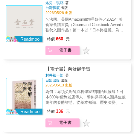
（Tenco）、日劇聖地巡禮作家 熱血Ｐｘ威
含著人性。作者哈瓦‧哈桑四歲的時候，家鄉索
洛兒．琪耶
著
部分的主導權歸還給這些民族和社群，每一章
爾、美食旅遊作家 Chez Kuo，誠摯推薦！
台灣廣廈
出版
馬利亞陷入內戰，政府垮台，母親帶著一家人
介紹一個國家，演示了食譜，點出當地食材和
2026/05/28 出版
跨越肯亞邊境，住進難民營，並開了一家雜貨
烹飪過程，並描繪致力保存飲食文化的人物。
店，售賣米、麵粉、豆子、食用油、罐頭和其
＼法國、美國Amazon四顆星好評／2025年美
【專文推薦】郭忠豪｜國立高雄餐旅大學飲食
他包裝食品。長大後，和家人團聚的作者，回
食家食譜書獎（Gourmand Cookbook Award）
文化暨餐飲創新研究所助理教授陳映妤│跨國獨
顧流離失所的童年，想到認識其他走過相似路
強勢入圍作品！第一本以「日本路邊攤」為主
立記者與紀錄片工作者【同桌推薦】古碧玲
途的人的必要──她相信，可以透過食物，去述
題的美食文化專書！法國知名日本料理作家洛
│《建蓁文薈》總編輯李牧宜│《報導者》
660
Readmoo
特價
元
說其中的龐大故事，認識其中的文化。這本
兒．琪耶，攜手日本插畫家高橋藤井，透過精
Podcast製作人許菁芳｜作家「以深刻的生命經
書，是花了十年來實現的願景。這十年間，世
彩的繪圖、實景照片以及獨到觀點，傳達出日
驗串起飲食實作和田野訪談，讓每一道菜餚不
電子書
界上發生了更多暴力與衝突。人們仍不得不離
本特有街食風景的發展脈絡，記載可傳承應用
只美味，更成為跨國社群保存記憶、重建文化
開家鄉、跨越國界，但他們也持續透過日常飲
的經典食譜！引領你從「看懂文化」到「在家
連結的重要媒介。」──郭忠豪（國立高雄餐旅
食，堅守自己的家人、朋友和回憶。然而，面
重現」，深入迷人的「屋台」世界！日本旅遊
大學飲食文化暨餐飲創新研究所助理教授）
臨大型衝突的國家鮮少被媒體全面地描繪。失
暢銷書作者 酒雄、料理作家 曹天晴
【電子書】向發酵學習
「這是一部用溫柔筆觸縫補戰火裂痕的誠摯之
序和衰微的影像滲透這些敘事，卻沒看見熬過
（Tenco）、日劇聖地巡禮作家 熱血Ｐｘ威
作。哈瓦・哈桑將讀者團聚於八個國家的餐桌
村井裕一郎
著
衝突的韌性和巧思。《戰地的餐桌》嘗試將一
爾、美食旅遊作家 Chez Kuo，誠摯推薦！
旁，一起見證人與人的連結如何在佳餚中得以
日出出版
出版
部分的主導權歸還給這些民族和社群，每一章
2026/05/13 出版
保存。這份味蕾記憶在混亂世界寬慰人心，提
介紹一個國家，演示了食譜，點出當地食材和
醒著我們即使遠離家園，只要心中的餐桌仍
為何世界頂尖廚師與科學家都開始瘋發酵？日
烹飪過程，並描繪致力保存飲食文化的人物。
在，希望就得以延續。」──李牧宜（《轉角國
本600年種麴老店傳人，帶你探尋與人類共生數
【專文推薦】郭忠豪｜國立高雄餐旅大學飲食
際》編輯、podcast主持人）「清新而堅定的文
萬年的發酵智慧。從基本知識、歷史演變、生
文化暨餐飲創新研究所助理教授陳映妤│跨國獨
字，色彩豐富而令人食指大動的照片。這是一
活實用到業界趨勢，你絕對想不到，肉眼無法
立記者與紀錄片工作者【同桌推薦】古碧玲
336
Readmoo
特價
元
本食譜，但也真的是一場文化與歷史的饗宴。
看見的微生物們，竟然影響我們這麼多！【精
│《建蓁文薈》總編輯李牧宜│《報導者》
對台灣人而言，香料與食材或許是新奇而充滿
彩附錄】★日本&世界發酵地圖：一圖看盡全球
Podcast製作人許菁芳｜作家「以深刻的生命經
電子書
異國風味的，但其所代表的人情味與返家的心
經典發酵食物文明足跡 ★在家製作米麴教
驗串起飲食實作和田野訪談，讓每一道菜餚不
情，卻是熟悉而撫慰人心的。」──許菁芳（作
學：掌握發酵之源，親手開啟甘酒、鹽麴、味
只美味，更成為跨國社群保存記憶、重建文化
家） ◆八個國家、76份在地食譜，重現動盪中