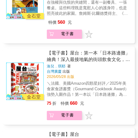
在強權與仇恨的夾縫間，還有一副餐具、一張
「我們很少看到新聞報導裡，記者問這些流離
餐桌。這些料理既是寬慰人心的護身符，也是
失所的人，他們在離開家鄉之前，吃的是什
照亮彼此的家園。詹姆斯‧比爾德獎得主、《紐
麼？他們的廚房長什麼樣子？他們是否曾在某
金石堂
約時報》最佳烹飪書作者從自身逃難和流離失
個普通的午後，為家人準備一道再平凡不過的
560
特價
元
所的經驗出發，在餐桌上尋找凝聚我們所有人
家常菜？而《有一張餐桌就是家》這本書，恰
的紐帶。阿富汗、剛果民主共和國、埃及、薩
恰是對這種簡化敘事一道溫柔的反抗。食物，
電子書
爾瓦多、伊拉克、黎巴嫩、賴比瑞亞、葉門──
成為重新命名世界的方式。」──陳映妤（跨國
這八個國家不僅都有多元的文化、歷史和料
獨立記者與紀錄片工作者）儘管經歷暴力和衝
理，還有一個最重要的共通點：戰爭、殖民、
突，但我們絕不只是苦難的總和。這些故事和
地緣政治衝突都為他們的飲食傳統留下無法抹
【電子書】屋台：第一本「日本路邊攤」
食譜之所以珍貴，是因為它們保存了文化、飽
滅的痕跡。本書蒐集76份食譜，並講述八個國
繪典！深入最接地氣的街頭飲食文化，復
含著人性。作者哈瓦‧哈桑四歲的時候，家鄉索
家的歷史，訪問當地社群，藉此探討衝突與動
馬利亞陷入內戰，政府垮台，母親帶著一家人
刻52種定番美食
洛兒．琪耶
著
盪背後，身分認同和文化是如何透過一張餐桌
跨越肯亞邊境，住進難民營，並開了一家雜貨
台灣廣廈
出版
保留下來。除了色香味，還有聲，書中附有QR
店，售賣米、麵粉、豆子、食用油、罐頭和其
2026/05/28 出版
碼，讓你學習發音，讀出每道菜譜的名字。
他包裝食品。長大後，和家人團聚的作者，回
＼法國、美國Amazon四顆星好評／2025年美
「我們很少看到新聞報導裡，記者問這些流離
顧流離失所的童年，想到認識其他走過相似路
食家食譜書獎（Gourmand Cookbook Award）
失所的人，他們在離開家鄉之前，吃的是什
途的人的必要──她相信，可以透過食物，去述
強勢入圍作品！第一本以「日本路邊攤」為主
麼？他們的廚房長什麼樣子？他們是否曾在某
金石堂
說其中的龐大故事，認識其中的文化。這本
題的美食文化專書！法國知名日本料理作家洛
個普通的午後，為家人準備一道再平凡不過的
660
75
折
特價
元
書，是花了十年來實現的願景。這十年間，世
兒．琪耶，攜手日本插畫家高橋藤井，透過精
家常菜？而《有一張餐桌就是家》這本書，恰
界上發生了更多暴力與衝突。人們仍不得不離
彩的繪圖、實景照片以及獨到觀點，傳達出日
恰是對這種簡化敘事一道溫柔的反抗。食物，
電子書
開家鄉、跨越國界，但他們也持續透過日常飲
本特有街食風景的發展脈絡，記載可傳承應用
成為重新命名世界的方式。」──陳映妤（跨國
食，堅守自己的家人、朋友和回憶。然而，面
的經典食譜！引領你從「看懂文化」到「在家
獨立記者與紀錄片工作者）儘管經歷暴力和衝
臨大型衝突的國家鮮少被媒體全面地描繪。失
重現」，深入迷人的「屋台」世界！日本旅遊
突，但我們絕不只是苦難的總和。這些故事和
序和衰微的影像滲透這些敘事，卻沒看見熬過
暢銷書作者 酒雄、料理作家 曹天晴
【電子書】屋台
食譜之所以珍貴，是因為它們保存了文化、飽
衝突的韌性和巧思。《戰地的餐桌》嘗試將一