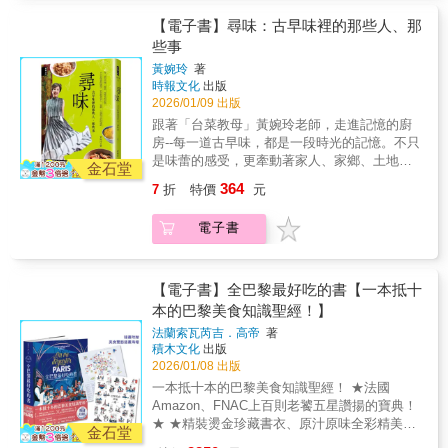
Are What We Eat: A Slow Food Manifesto）作
家庭與文化的依歸。原先只想單純透過尋找古
兩大變形菜，你一定吃過。 清炒高麗菜，
料理著作的作者（包括《和食》），東京「品
灣是坐月子的經典菜米酒和黑麻油都是能補血
換蟹， 不過，他們吃的多為淡水蟹，與
者輕鬆有趣，以有見地的方式處理食物百科及
早味寫出食物背後的故事，卻在過程中遇見了
【電子書】尋味：古早味裡的那些人、那
許多人愛它的甜，但加了香料的印藏風味你嘗
味文化」料理課的總監 ★「我很享受《豆腐放
的食材，搭配炒好的薑片、炒至金黃色的帶骨
臺灣流行的海蟹大不相同。 蟹的吃法多
全球美食的基本食材。──尼克．夏馬（Nik
那些動人的人與事--彷彿穿越時光，重新體會飲
過嗎？ 誰說烏魚只能是傳統臺味？鹹鮮烏
些事
洋史》帶我踏上的旅程。從豆腐在亞洲廚房的
雞腿肉一同燉煮，既暖胃、補氣又能幫助身體
樣，清蒸、煮粥、避風塘……總有你愛的那一
Sharma）／《食物風味聖經》（The Flavor
食背後的情感與歷史。聆聽老一輩的人情與生
魚子融合瑪德蓮奶香，哪裡吃得到？ 什麼
起源，到它在西方經常被誤解的地位，這本書
復原。▋沙茶來自潮汕，在台灣是用於火鍋或
黃婉玲
著
味。 ．霜降到了，秋天的太陽：番茄也熟
Equation）作者獻給旅人或吃貨的客廳必備休
活，看看百年飲食的風貌，讓我們在這趟尋根
時節吃什麼，最得時？ 就吃這一道道被時光浸
頌揚了豆腐的多功能性和優點。書中充滿知識
時報文化
出版
肉類炒菜的經典醬料沙茶牛肉是全台各地熱炒
了 臺菜有17味型，其中一個就是「茄汁
閒書，奇妙的故事和照片，能讓人環遊世界，
之旅中，重溫古早味的溫暖記憶，也仔細體會
潤過的臺灣美味——錯過了，就得再等一年。
2026/01/09 出版
與熱情。身為一個美食愛好者和教育工作者，
店都有的招牌菜。牛肉配空心菜快炒，顆粒口
味」──番茄炒蛋， 電影《總鋪師》說這
同時又變得飢腸轆轆，而且完全不必離開沙
祖先在困難的生活中，如何用心地把飲食生活
我細細品味了每一頁！」 &mdash;&mdash;
感的沙茶醬是最對味的選擇，中空的空心菜梗
跟著「台菜教母」黃婉玲老師，走進記憶的廚
是「最多媽媽會的一道菜」， 蛋液先放
發。──52美食網站（Food 52）迷人的讀物，
變得更有創意和內涵，並再次找回生活最單
Sam Linford-Platt，素食協會《一起下廚！》節
提升層次，滋味滿分。▋蘿蔔苗蒸肉是客家料
房--每一道古早味，都是一段時光的記憶。不只
後放？加不加番茄醬？每個人都有自己記憶中
適合對世界保持好奇心的人，就像是五星飯店
純、最踏實的幸福滋味。古早味的飲食文化是
目主持人 ▍本書特色 &bull; 非學術類、卻閱讀
理的經典，風乾的蘿蔔苗是其中的靈魂將存放
是味蕾的感受，更牽動著家人、家鄉、土地與
的「媽媽味」。 ．立冬進補，麻油雞暖身
琳瑯滿目的自助餐，擺盤巧妙，賞心悅目，入
建構在整體社會脈絡之下，同時也是文化的面
金石堂
有料的知識書：這是（研究）很認真的豆腐漫
多年的蘿蔔苗切碎並撒在肥豬肉上，接著加入
文化的連結。尋回對美味的執著初心，也找回
心 「補冬，補喙空。」臺灣的立冬還不
口美味。《美食祕境》帶來大量的靈感，有數
貌，蘊藏情感、生活、歷史、往事等多重元
364
7
折
特價
元
（擴）遊（散）至世界的歷史。 &bull; 豆腐是
些許鹽後放入壓力鍋裡快煮，出鍋後就是一道
古早味中最溫暖的人情與回憶。 在尋訪百
夠冷，進補是吃好料的藉口。 北部用電
以百計的豐富佳餚，供人瀏覽品嘗。──富比士
素，讓我們不再只是單純地享受美食的滋味，
主角：談其美食、營養、革命、文化、生活態
吸滿湯汁、風味絕佳的菜色。▋花生捲冰淇淋
年古早味的旅程中，黃婉玲老師透過老師傅的
鍋燉煮，肉質軟爛；中南部「雞酒」則是全
網站（Forbes.com）
邀請所有讀者一起更進一步和作者來一趟尋
電子書
度與方式等不同面向的角度切入。 &bull; 豆腐
是台灣夏天特色甜點透薄的潤餅皮裡包上從手
口述，聽見台灣祖先的生活智慧：他們如何在
酒、用鍋炒， 不愛太濃的酒味？雞酒有
根、尋味之旅。
的文化引用：「吃豆腐」、「陰柔」、「撞豆
工花生糖刨下的新鮮花生粉，放入三球不同口
困苦中尋找幸福的滋味，又如何讓「吃」成為
兩大變形菜，你一定吃過。 清炒高麗菜，
腐一角而亡」&hellip;&hellip;等，相關指涉的探
味的冰淇淋，並以香菜點綴，鹹甜兼具、口感
家庭與文化的依歸。原先只想單純透過尋找古
許多人愛它的甜，但加了香料的印藏風味你嘗
討。 &bull; 多張全彩圖片、歷史畫卷、歷史人
分明。---------------------------------------------------------
早味寫出食物背後的故事，卻在過程中遇見了
過嗎？ 誰說烏魚只能是傳統臺味？鹹鮮烏
【電子書】全巴黎最好吃的書【一本抵十
物畫像與照片等，調合輕鬆閱讀感。 &bull; 連
----------------------本書作者魏貝珊是美籍台裔記
那些動人的人與事--彷彿穿越時光，重新體會飲
魚子融合瑪德蓮奶香，哪裡吃得到？ 什麼
本的巴黎美食知識聖經！】
圖說也有「料」：歷史、藝術或文化知識相
者，身為台裔第二代的她和許多台裔有著相似
食背後的情感與歷史。聆聽老一輩的人情與生
時節吃什麼，最得時？ 就吃這一道道被時光浸
法蘭索瓦芮吉．高帝
著
關，而非堆砌形容詞。 &bull; 具歷史感的食
的童年：尚不夠理解自身的文化認同、青春時
活，看看百年飲食的風貌，讓我們在這趟尋根
潤過的臺灣美味——錯過了，就得再等一年。
積木文化
出版
譜：收錄數道豆腐料理食譜，其中一則擁有2百
期亟欲融入美國社會，但成長過程往返台美兩
之旅中，重溫古早味的溫暖記憶，也仔細體會
2026/01/08 出版
多年的歷史。
地，讓她對台灣生活與台菜滋味留下深刻印
祖先在困難的生活中，如何用心地把飲食生活
一本抵十本的巴黎美食知識聖經！ ★法國
象。在這本探尋台菜系譜與精髓的書中，她彙
變得更有創意和內涵，並再次找回生活最單
Amazon、FNAC上百則老饕五星讚揚的寶典！
整了逾一百二十道台菜食譜，除了闡述製作工
純、最踏實的幸福滋味。古早味的飲食文化是
★ ★精裝燙金珍藏書衣、原汁原味全彩精美插
序與技巧，也藉由研究與訪談呈現菜餚背後的
建構在整體社會脈絡之下，同時也是文化的面
金石堂
畫★ & 「如果你夠幸運，在年輕時待過巴黎，
歷史淵源、故事，以及在地人的情感連結，進