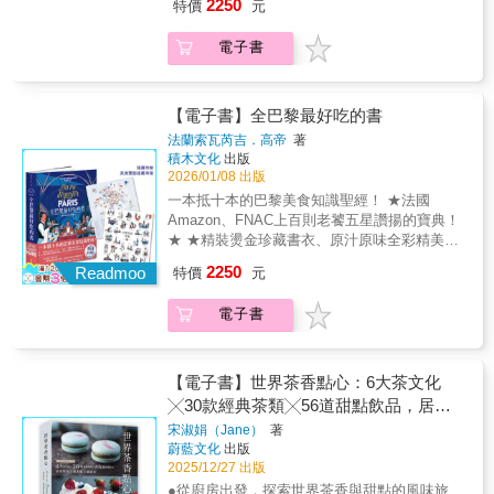
貌，蘊藏情感、生活、歷史、往事等多重元
2250
特價
元
那麼無論你去到何方，巴黎將永遠跟著你，因
而呈現島國多元融合下的飲食風貌，也從美食
素，讓我們不再只是單純地享受美食的滋味，
為巴黎是一席流動的饗宴。」──歐內斯特・海
的角度深度探索族群的變遷、命運與認同。這
邀請所有讀者一起更進一步和作者來一趟尋
電子書
明威（Ernest Hemingway），《流動的饗
是一本為台菜發聲的專著，也是一封台裔第二
根、尋味之旅。
宴》，1964 年。 不只美味，還有故事
代獻給台灣的情書，在國際局勢變化迅速的時
&mdash;&mdash;從經典食譜到傳奇名店，這
代，魏貝珊透過跨國成長與生活經驗，讓世界
是巴黎最誘人的餐桌紀實。 法國美食文化跨領
【電子書】全巴黎最好吃的書
從台灣人的角度認識台灣。「台灣是我的家。
域專家齊聚一堂，篇篇精彩動人， 這本書讓你
身為台、美公民，我想用英文幫忙訴說台灣故
法蘭索瓦芮吉．高帝
著
做夢都會打上飽嗝！現在就翻開，直奔巴黎！
事。獲得支持最好的方式，便是透過我們的故
積木文化
出版
本書同時是 & 巴黎饕客守則 開吃之前你必須知
2026/01/08 出版
事，讓世界感同身受。」──魏貝珊（Clarissa
道&hellip;&hellip;讓你一口咬下巴黎 百科全書
Wei）
一本抵十本的巴黎美食知識聖經！ ★法國
255個主題，探索那些形塑巴黎美食的地點、人
Amazon、FNAC上百則老饕五星讚揚的寶典！
物與歷史事件&hellip;&hellip;資訊圖解，輕鬆閱
★ ★精裝燙金珍藏書衣、原汁原味全彩精美插
讀！ 美食指南 收錄2,050家餐廳、商店等你來
畫★ & 「如果你夠幸運，在年輕時待過巴黎，
2250
探索！ 食譜寶庫 88道巴黎經典菜色： 白醬燉
Readmoo
特價
元
那麼無論你去到何方，巴黎將永遠跟著你，因
小牛肉、巴黎布蕾斯特泡芙、庫克先生三明
為巴黎是一席流動的饗宴。」──歐內斯特・海
治、貝西醬&hellip;&hellip; 風土指引 巴黎全區
電子書
明威（Ernest Hemingway），《流動的饗
特產全收錄： 蓬圖瓦茲野甘藍、阿讓特依白蘆
宴》，1964 年。 不只美味，還有故事
筍、加蒂奈蜂蜜、莫城布里乳酪&hellip;&hellip;
&mdash;&mdash;從經典食譜到傳奇名店，這
品評筆記 我們的試吃報告！ 最好吃的漢堡、最
是巴黎最誘人的餐桌紀實。 法國美食文化跨領
【電子書】世界茶香點心：6大茶文化
完美的美乃滋、最令人垂涎的韃靼牛肉、披
域專家齊聚一堂，篇篇精彩動人， 這本書讓你
╳30款經典茶類╳56道甜點飲品，居家
薩、庫司庫司、馬卡龍&hellip;&hellip; & 專屬
做夢都會打上飽嗝！現在就翻開，直奔巴黎！
製作、創業配方通通有
於你的──巴黎百科&times;指南&times;美食大
宋淑娟（Jane）
著
本書同時是 & 巴黎饕客守則 開吃之前你必須知
蔚藍文化
出版
全！
道&hellip;&hellip;讓你一口咬下巴黎 百科全書
2025/12/27 出版
255個主題，探索那些形塑巴黎美食的地點、人
●從廚房出發，探索世界茶香與甜點的風味旅