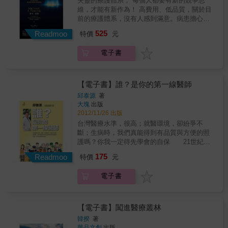
失靈的療護體系， 每個人都要有新的競爭思
個人觀點與觀察。
護領域&hellip;&hellip; 一一打破台灣醫界的思
維，才能有新作為！ 高費用、低品質，關於目
考和模式。 一間社區醫院， 從社區到國際、從
前的療護體系，沒有人感到滿意。病患擔心保
義診到義築&hellip;&hellip; 從台灣到亞洲，壢
險的費用與醫療的品質；雇主要面對節節高漲
525
新團隊締造許許多多的「第一」。 1995年元
Readmoo
特價
元
的保費與不滿的員工；醫生與其他醫療提供 者
月，一群來自醫學中心的醫護人員共同投資，
的收入被壓縮，專業判斷受到藐視，官僚制度
創立壢新醫院。二十年間，他們走出醫院圍
電子書
與書面作業加重日常工作；健康照護計畫老是
牆，深入社區，成立全台第一個社區醫療群；
遭到抨擊；藥品與醫療設施的供應商推出許多
跨縣市合作，打造環台醫療策略聯盟；在機
救命的藥物與療法，卻因 為費用昂貴備受譴
場，不但為台灣防疫工作把關，同時也幫助桃
責；政府也不高興，因為預算失去控制。 幾十
【電子書】誰？是你的第一線醫師
園機場成為亞洲第一個健康促進機場。 更進一
年來的醫療改革已經無法改善情況，反而更加
邱泰源
著
步，壢新團隊走出台灣，在上海這個醫療收費
惡化。對於健康照護體系，我們需要新的思考
大塊
出版
低、民眾有大陸醫保的激烈競爭環境下，開設
方式。 在本書中，國際知名的策略專家麥可．
2012/11/26 出版
私人醫院，壢新創院院長張煥禎，更以上海禾
波特，以及創新領域的專家伊莉莎白．泰絲柏
台灣醫療水準，很高；就醫環境，卻紛爭不
新院長的身分，獲得上海市社會醫療機構協會
格提出改變的解方。作者認為，目前的醫療照
斷；生病時，我們真能得到有品質與方便的照
評選為十大優秀管理者之一。 甚至，走出華人
護體系都在錯誤的層次上彼此 競爭（如：健康
護嗎？你我一定得先學會的自保 21世紀的
區，到達尼泊爾，不僅義診，更有義築，成為
計畫、醫療網絡，以及醫院），但真正具競爭
醫療，會逐漸走向預防重於治療，重視早期診
第一家以民間力量到非友邦國家建設海外醫療
175
力之處應是醫師診斷、治療，以及預防疾病。
Readmoo
特價
元
斷及早期治療，會轉變成門診治療多於住院治
機構的醫院。 這本書，記錄了壢新團隊二十年
在現有的醫療體系中，大家追 逐的是議價能力
療。社區的醫療網發達、一般醫療執業醫師增
間創新不懈的點點滴滴，以一家社區醫院開
及轉移成本的零和競爭，而非為病人創造價
電子書
多而專科醫師減少，會是將來的醫療趨勢。教
始，把醫療送到每個需要的角落。
值。 本書勾畫出一個突破性的架構，為醫療體
學醫院應負的責任，是住院醫師的一般醫學訓
系重新定義競爭力，對醫院、醫生、健康計
練；所有的住院醫師均應先接受一般醫學訓
畫、雇主與政策制定者提出具體建議，促使醫
練，取得最基本的臨床經驗後，再進行分科。
【電子書】闖進醫療叢林
療保健邁向正和競爭，讓體系中的所有人都能
教學醫院的院長，必須由具備教育理念及服務
韓揆
著
受益。 本書特色 1.全書由王智弘博士審閱（史
熱忱的教師來擔當，而不應該讓醫院的經營，
華品文創
出版