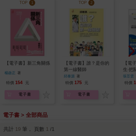
TOP
TOP
1
2
【電子書】新三角關係
【電子書】誰？是你的
【電
第一線醫師
生‧把
楊啟正
著
邱泰源
著
張苙雲
154
175
1
特價
元
特價
元
特價
電子書
電子書
電子書 > 全部商品
共計
19
筆， 頁數
1
/1