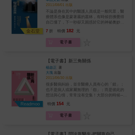
丹福大學副教授兼醫療預防及成果政策研究中
成為「各自利潤中心的營利導向」。台灣各地
2011/08/01 出版
心共同主任），並與Jennifer F. Baron（哈佛大
目前正有365個社區醫療群在積極運作「健康家
不論是身在其中的醫護人員或是一般民眾，醫
學商學院競爭策略研究院資深研究員）、黃達
庭會員」，，各社區醫療群健康家庭會員的滿
療體系也像是蒙著霧的叢林，有時候彷彿覺得
夫（杜克大學內科教授丶和信治癌中心醫院院
意度也相當高。特別是免費的24小時緊急諮詢
自己懂了，下一秒卻又困惑於它的神祕奧妙。
長）共同針對台灣現狀撰寫專文導讀。 2.國內
專線，不論是由家庭醫師親自接聽，或由醫師
在這白色叢林中，一個既不是醫生，又不是
外重量級報章雜誌專文報導。 國內報導 競爭力
182
委託專業護理師回答諮詢，都可以初步了解你
金石堂
7
折
特價
元
藥、護、檢的門外漢，因緣際會投入四十年，
大師麥可波特 左拚利比亞經濟右批美國醫療 ＿
的不適，自然可以減少驚慌失措衝急診的奔
艱辛倍嘗。行年八十二，自我檢視過往雲煙，
《遠見雜誌》2007年4月號 白色巨塔的共犯 ＿
波。成為「健康家庭會員」的好處，是家庭醫
電子書
有些境遇或能供有志者借鑑，超越前人。篇後
《商業周刊中文版》 當社會因素開始影響企業
師熟悉病人的健康狀況，若是需要作進一步檢
偶拾──「乾坤再造神奇一刀，肥了櫻桃，瘦了
競爭力&hellip;&hellip; ＿《經理人》 波特為醫
查與治療，會將病人轉介至醫療資源完備的社
芭蕉」。聯合報為台大醫院成功替運動明星變
療業開處方 ＿《哈佛商業評論》2013年10月號
區醫院，許多醫院站在鼓勵立場，「轉診及轉
性（男變女）所下標題是神來之筆或羶腥？你
【電子書】新三角關係
檢可免掛號費」，能幫民眾節省不少時間與金
（就醫者）看病有挫折感嗎？或你（醫者）希
楊啟正
著
錢。參加「健康家庭會員」完全不需額外付
望有和諧的醫病關係，怎辦？且聽（看）作者
大塊
出版
費，相關費用由中央健康保險局支付。民眾可
娓娓道來。小奸小惡人皆有之，該如何面對？
2011/06/30 出版
先選擇住家附近社區醫療群的醫療院所，或上
本書特色醫管歲月四十載．講台灣醫院今昔．
很多醫病糾紛，並非醫療人員有心的「錯」；
健保局網站查詢，並以家庭為單位，登記成為
講看病的遭遇及醫療問題．講人性，講自己的
也不是病人或家屬無理的「怨」；而是彼此的
健康家庭會員。一個家庭以登記一位家庭醫師
糗事台大醫院整建十大祕辛．淌來大禮，無福
想法與心情，常常沒有交集！大部分的時候──
為原則，手續簡便，只需至當地診所做登錄，
消受？．上路之前，一波三折．議價、拆標、
醫療人員容易卡在：立意是良善，但表達卻令
完全免費。加入之後就有專屬家庭醫師提供疾
154
搶標．無理要求，堅持立場．顧全大局，委曲
Readmoo
特價
元
人意外！病人或家屬常卡在：總是說自己在意
病診治、衛教諮詢、預防保健、持續完整的醫
求全．寧扛罪責，不作酷吏．望遠鏡與大街
的事、情緒的困擾，而忽略了醫療人員的專業
療照顧服務與24小時緊急諮詢電話。隨著老年
廓．細節魔鬼─執行秘書後知後覺．「我在做殺
電子書
訊息！這樣的「各說各話」，就成了醫病溝通
人口比例上升，我們正面臨老人與多重慢性病
頭的生意」．建設需及時
的主要障礙。楊啟正教授出這本書的用意，在
患者的長期照護問題。這些問題也許你我目前
於這幾年來，當了臨床心理師、成為大學教
還不用煩惱，也或許已出現這些困擾。要解決
授，心裡深深地覺得：在醫療工作中，被關心
這些問題，並不是多蓋幾間大型醫院就可以改
【電子書】問診靠醫生‧把關靠自己