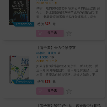
的想法和協同效應是領導者的角色，而不是A先
體的影響，也深知他們最需要哪些協助。因
的包袱」終將反噬。值得學習的，是活用北醫
領導者應該學習什麼？ 「學習」意味著改變思
2020/09/30 出版
生的計劃和B先生的計劃之間的妥協。 &gt;&gt;
此，如果能以病人為師，多了解他們的需求，
轉型成功的關鍵思維，做為醫界、學界繼續前
想、語言、習慣，從而改變個性和命運。思維
獨樹一幟的劣勢成功學 驅動變革的競合法則 競
員工成長的四個階段 員工在人力資源開發過程
就有機會找出改善疾病的方法，不僅能夠幫到
瞻下一個新紀元的基礎。 & 本書以北醫大發展
對於成功來說比能力和激情更重要，所以要學
合力，是北醫醫療體系變革成功的關鍵成功要
中所經歷的過程是（1）了解自己所屬的部門，
這些病人，也有機會因此推動醫療進步。★規
歷史沿革為經，重大校務突破創新為緯，描述
習成功者的思維方式，養成&ldquo;根據使命思
素。 北醫醫療體系囊括多種營運模式，從大學
（2）被所屬部門了解，（3）了解和了解整個
劃創新方案配套，讓點子變種子北醫大雙和校
北醫大學校與附屬醫院在醫學教育、醫療服務
考事情的習慣&rdquo;、時間管理和計劃。
附設醫院到OT、BOT、院中院、改造託管
公司，以及（4）被公司外部理解。也就是說，
區的教研大樓及生醫大樓落成啟用後，高達兩
375
走過六十年的心路歷程和實際經驗，從中窺見
Readmoo
&gt;&gt; 未來醫療行業的人力資源開發 新型冠
特價
元
&hellip;&hellip;，如何競爭？如何合作？ 北醫
①獨立的階段，②成為一個部門的領導者的階
萬多坪的樓地板面積，不僅讓北醫大的室內空
北醫大如何在有限資源下，化危機為轉機，並
狀病毒將改變醫療形式和參與醫療的公司，並
成長在沒有公部門資源、財團資金挹注的環
段，③匯集多個部門的階段，④獨立公司的階
間擴大一倍，更形成了全國唯一，結合醫學大
在衡量自身資源後改革蛻變，承接時代的挑
將推進醫療數字化，例如在醫療領域利用人工
電子書
境，早年因地理環境等因素，第一家附屬醫院
段。 &gt;&gt; 如何明確使命願景 要想在工作和
學、醫學中心、生醫產業「三位一體」的生醫
戰，成為今日教學、研究、產學、醫療一體化
智能，使患者更容易。未來的人力資源需要能
的營運成績不如預期，卻能在這樣的劣勢中逐
生活中取得滿意的成績，就必須描繪出「我要
園區，也讓北醫體系有機會躋身台灣生醫科技
的教育體系。 &
夠靈活應對，才能掌握這個工具。此外，正確
漸成長，變成如今一校六院的醫療體系。 組織
成為這樣」的具體理想形象。換句話說，我們
發展的重要基地。★建立聚落，驅動知識經濟
提取必要信息並為自己思考和行動的能力變得
在制定策略時，需要從競爭者與互補者的角度
需要明確我們的使命願景。如果您的使命願景
【電子書】全方位診療室
雙和生醫園區落成啟用，讓雙和醫院的腹地增
更加重要。 &
思考，強強可以對決，但有時彼此合作反倒是
尚不明確，請從回顧過去開始。這是因為你現
大；再加上，結合一校六院的資源，並協助鏈
林惠君、陳麗婷
著
更好的營運模式。北醫醫療體系以單一體系集
在的想法和行為是基於過去的經驗。 &gt;&gt;
結國際創投資金，讓產、學合作更為緊密。尤
天下文化
出版
多種醫院經營模式之大成，六家附屬醫院存在
領導者應該學習什麼？ 「學習」意味著改變思
其，北醫體系深切了解，醫學大學的老師除了
2019/07/31 出版
某種競爭關係，身為領導者必須思考如何制勝
想、語言、習慣，從而改變個性和命運。思維
傳授知識，更要創造知識，並讓這些知識產生
如果你曾面對醫師便不知所措，所有狀況一問
而出，但又必須考量彼此合作的機會與模式，
對於成功來說比能力和激情更重要，所以要學
價值，成為知識經濟，再把從中獲得的利潤回
三不知明明滿腹疑問，卻不知從何說起……這
在全台醫療體系中共同將市場做大，替自己製
習成功者的思維方式，養成&ldquo;根據使命思
饋到基礎研究及臨床醫療，創造更多新的知
本書，將能為你解答疑惑。許多人知道，要做
造機會、掌握機會。 本書講述北醫如何善用競
考事情的習慣&rdquo;、時間管理和計劃。
識。凡此種種，本書聚焦書寫雙和醫院如何異
個聰明的消費者。為什麼在攸關生命健康的醫
375
合力成就自身的轉型變革之路，對單一醫療院
Readmoo
&gt;&gt; 未來醫療行業的人力資源開發 新型冠
特價
元
軍突起、後發先至的關鍵成功心法，不僅可供
療場域，卻總是犯糊塗？面對醫師與疾病，總
所來說，北醫如何能夠做到的方法值得借鏡；
狀病毒將改變醫療形式和參與醫療的公司，並
做國內教育醫療體系、生醫產業未來發展參
有許多疑惑與困擾，或是囿於口耳相傳、長輩
置身醫療生態系當中，如何避免陷入刀光劍
將推進醫療數字化，例如在醫療領域利用人工
電子書
考，也可做為醫界與城市互惠共榮的經驗借
告誡所形成的迷思，例如：․退休後特別容易失
影、傷筋動骨的惡性競爭，進而在良性競爭下
智能，使患者更容易。未來的人力資源需要能
鑑。
智？ ․口腔破皮經久未癒，原來是口腔癌？牙
共同成長，更是值得產業界參考效法。
夠靈活應對，才能掌握這個工具。此外，正確
周病不處理，可能導致心臟病？․整形手術用自
提取必要信息並為自己思考和行動的能力變得
體軟骨比較好？想隆鼻，最好去韓國？․多汗症
【電子書】醫門好生意：醫療數位行銷指