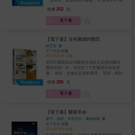
「沒有AI，就沒有精準醫療」 & 這幾年AI 捲土
費，或賤賣家中牲口？會不會病醫好了，家卻
Readmoo
房，是時候嗎？布吉納法索人民能負擔這樣的
重來，在許多產業掀起革命，也有不少科技業
散了？ 更無奈的是，最需要醫療照護的重症病
252
特價
元
醫療費用嗎？ 諸如此類的考量，在在告訴我
者嘗試跨入醫療領域。就醫療而言，應用AI 早
患，必須到幾百公里外的首都大醫院，才能深
們，援外醫療不能只是想像，需要深入瞭解當
已經不是「想不想」的問題，而是非做不可，
入檢查、獲得治療，可是他們卻似乎沒有能力
電子書
地需求。 人生因挑戰而精采，本書透過王馨儀
也不能再等了。 & 台灣已經邁入高齡社會，隨
負交通與醫療費用。 醫師的熱情，難敵現實貧
的親身經歷，一窺援外醫療真實面貌，看見援
著人口老化，我們需要投入的醫療資源越來越
困。但，該做的事仍然要做。 為了搶救更多性
助國與被援助國的不足。
多；加上少子化影響，人力資源短缺，醫護人
命、建立起當地醫療水準，本書主角王馨儀在
員得照顧的病人越來越多，每個人能被分配到
【電子書】沒有圍牆的醫院
布吉納法索的古都古醫院嘗試一項從無到有的
的資源變得稀少又難得，這些問題該怎麼解
創舉：打造重症加護病房（ICU）。之所以要這
林芝安
著
決？ & 如果能夠徹底運用AI 的偵測、預測與預
天下文化
出版
麼做，是因為若沒有加護病房的後援、續命照
防的技術，就有機會解決長照及其他醫療的重
2015/02/26 出版
護，即便真有「神醫」成功完成手術，病人的
大問題。AI 已成為醫療必要的基礎建設，投資
性命仍難以保全。 看見問題，尋求解決之道，
選擇到國家認定的醫療資源缺乏區開設醫院，
AI 就是投資自己和子子孫孫健康的未來。 & 這
似乎十分理所當然。然而，援外醫療的特殊性
壢新的第一步，就宣告了它對醫療的全新想
本書將帶你認識醫療AI和你有什麼關係？了解
質，讓這件事依舊存有疑慮：這時興建加護病
像。 相信，想像必定能夠實現； 堅持，開始就
最新的醫療ＡＩ科技，是你未來健康的保障。
房，是時候嗎？布吉納法索人民能負擔這樣的
不輕易停止。 從醫護成員、醫院使命、服務品
285
& 本書特色 & 1.全台第一本討論醫療AI趨勢專
Readmoo
特價
元
醫療費用嗎？ 諸如此類的考量，在在告訴我
質到經營方向、照護領域&hellip;&hellip; 一一
書，不同一般產業分析觀點，而是與讀者分享
們，援外醫療不能只是想像，需要深入瞭解當
打破台灣醫界的思考和模式。 一間社區醫院，
來自醫療第一線的觀察，實屬難得。 2.作者李
電子書
地需求。 人生因挑戰而精采，本書透過王馨儀
從社區到國際、從義診到義築&hellip;&hellip;
友專同時擁有醫學與資訊雙項專業，20~30年前
的親身經歷，一窺援外醫療真實面貌，看見援
從台灣到亞洲，壢新團隊締造許許多多的「第
即投入醫療ＡＩ臨床研究與應用，是臺灣醫療
助國與被援助國的不足。
一」。 & 從社區到國際、從醫療到義築，一間
ＡＩ先驅，經常奔走國際推廣臺灣經驗，也促
社區醫院，改寫台灣醫療史！ 選擇到國家認定
【電子書】醫療革命
成多項國際合作並屢獲殊榮肯定，其影響力不
的醫療資源缺乏區開設醫院， 壢新的第一步，
麥可．波特、伊莉莎白．泰絲柏格
著
言可喻。 3.每個章節可獨立成篇閱讀，對於不
就宣告了它對醫療的全新想像。 相信，想像必
天下文化
出版
熟悉醫療AI領域的一般讀者，不會有閱讀壓
定能夠實現； 堅持，開始就不輕易停止。 從醫
2014/07/29 出版
力。文末的「醫療AI討論區」專欄也提出更多
護成員、醫院使命、服務品質到經營方向、照