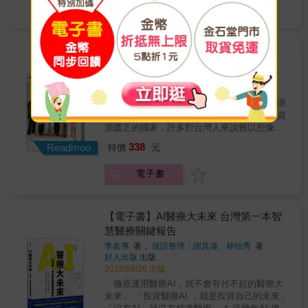
能出奇制勝。本書為醫療人員開啟一扇打開知
電子書
家西羅利（Ernesto Sirolli）直言，全球的援外
名度，翻轉未來的窗，值得閱讀。――丁菱
計畫，許多都是以失敗收場，因為許多援外計
娟．世紀奧美公關創辦人 科技浪潮席捲下的醫
畫未曾事先聆聽當地需求、不去深入問題緣
療產業將產生變化。本書突破過去傳統行銷學
由，便一廂情願地以自己的方式扮演「救世
【電子書】醫路向西非
的窠臼，結合資通訊科技的趨勢，突破傳統思
主」。 援助者很容易以「家長」或「恩人」的
維，在無垠的網路世界中剖析各種行銷模式與
陳建豪、王馨儀
著
身分自居，完全忘了自己應該先設身處地，去
遠見雜誌社
出版
可能性，理論與實用兼具，個人極力推薦。
體會、明白對方的處境，才能找到真正有益於
2018/10/15 出版
――高浩雲．高雄醫學大學醫務管理暨醫療資
解決當地問題的方法。 在全球最貧窮的國家，
訊學系副教授兼系主任 當你能掌控完整的自媒
人生，因挑戰而精采 援外醫療從來不是一件浪
醫藥費對當地民眾來說，可能是沉重的負擔，
體，擁有清晰的社群傳播策略，就握有強大的
漫的事。 布吉納法索，一個地處西非、醫療資
因此，醫師在開藥前，必須多思索幾回：這家
話語權！話語權的競爭時代即將到來，你是否
源匱乏的國家，許多對台灣人來說難以想像的
人會不會為了支付醫藥費，而得犧牲孩子的學
站在最關鍵的發聲位置？這不僅是行銷人員的
事情，都在當地真實發生。高明的醫師、先進
338
費，或賤賣家中牲口？會不會病醫好了，家卻
Readmoo
特價
元
必修課，更是每位專業醫護人員的鍍金術！
的醫療器材，在當地都很可能變得「英雄無用
散了？ 更無奈的是，最需要醫療照護的重症病
――黃麗燕．李奧貝納集團執行長暨大中華區
武之地」。 獻身非洲三十餘年的義大利援外專
患，必須到幾百公里外的首都大醫院，才能深
電子書
總裁
家西羅利（Ernesto Sirolli）直言，全球的援外
入檢查、獲得治療，可是他們卻似乎沒有能力
計畫，許多都是以失敗收場，因為許多援外計
負交通與醫療費用。 醫師的熱情，難敵現實貧
畫未曾事先聆聽當地需求、不去深入問題緣
困。但，該做的事仍然要做。 為了搶救更多性
由，便一廂情願地以自己的方式扮演「救世
【電子書】AI醫療大未來 台灣第一本智
命、建立起當地醫療水準，本書主角王馨儀在
主」。 援助者很容易以「家長」或「恩人」的
慧醫療關鍵報告
布吉納法索的古都古醫院嘗試一項從無到有的
身分自居，完全忘了自己應該先設身處地，去
創舉：打造重症加護病房（ICU）。之所以要這
李友專
著 、
採訪整理：謝其濬、林怡秀
著
體會、明白對方的處境，才能找到真正有益於
好人出版
出版
麼做，是因為若沒有加護病房的後援、續命照
解決當地問題的方法。 在全球最貧窮的國家，
2018/09/26 出版
護，即便真有「神醫」成功完成手術，病人的
醫藥費對當地民眾來說，可能是沉重的負擔，
性命仍難以保全。 看見問題，尋求解決之道，
「徹底運用醫療AI，就不會有付不起的醫療大
因此，醫師在開藥前，必須多思索幾回：這家
似乎十分理所當然。然而，援外醫療的特殊性
未來」 「投資醫療AI ，就是投資自己的未來」
人會不會為了支付醫藥費，而得犧牲孩子的學
質，讓這件事依舊存有疑慮：這時興建加護病