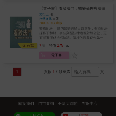
程中忍受病痛、「找關係」、「送禮」、「打
期待急診室的春天到來，繼之以不眠不休的努
為「病人」的角色。而這樣的角色，使得臨床
而並不在於醫院醫療的強大；因為醫院醫療的
聽」與「貨比三家」，對醫療體系充滿怨言與
力，在看盡人情冷暖、歷遍生老病死後，對於
心理師相較於其他醫療人員，更容易以「病
【電子書】看診法門：醫療倫理與法律
高科技與專科技術，是各國容易學習的，但如
無奈，甚者成為粗糙醫療品質下的犧牲者。醫
醫界的黨同伐異和爭名奪利，除了不屑，還有
人」的角度，來理解病人在醫病溝通時內心的
何在社區讓民眾得到周全的照顧、就醫的公平
文衍正
著
療照顧很吊詭的地方是，一方面是科技語言的
悲憐。急診醫學專科成立已12年，在醫學界的
需求與想法。
性、可近性及持續性方面的追求，是比醫院醫
永然文化
出版
結合體（雖然說的是國語或閩南話），與一般
地位仍然未受重視，急診醫師的角色很不穩
療工作更加的困難。一個國家的醫療體系，重
2000/01/14 出版
人日常生活語言距離甚遠，常常讓人如鴨子聽
定，隨時可以被取代，比如SARS期間，急診就
視基層醫療，民眾就醫能先到社區尋求照護，
醫療糾紛 國內醫療糾紛日益增多，有些糾紛
雷「有聽沒有懂」；另一方面，醫療照顧又實
被感染科接管，大量傷患發生時，高層入主坐
那麼這個國家的疾病罹患率與疾病死亡率都會
採私下和解，有些則循法律途徑對簿公堂，更
際直接在個人身上進行，醫療經驗是很真實
鎮。另外，急診主任職缺須蒙主恩賜，急診醫
降低，同時能夠撙節醫療資源，並可普遍提高
有些還演成抬棺抗議。這樣的現象使作為一位
的，人不僅有能力可以詮釋個人的醫療經驗，
師的待遇任人議價，非常卑微，因為欠缺專業
民眾的健康水準。在台灣，不乏有些基層開業
肩負引導社會秩序正常發展的法律人深覺責任
人還有記憶。主觀體會之下，使得很多人一提
175
尊嚴和自信，所以流動率極高，形成游走四方
金石堂
7
折
特價
元
醫師，長年看顧一家老小的健康，從阿公阿嬤
重大。 誠如文衍正大律師所談到的建立超然
起就醫，都有一肚子的怨氣。在診間或病房與
的醫學浪人。然而，走過的必留下足跡，做過
到小孫子三代人，就像護佑著一家人健康平安
客觀解決醫療糾紛制度的重要，另外則必須使
病人接觸的醫療人員，是經年泡在醫療專業裡
的也有輝煌的紀錄，作者身為急診的創業老
電子書
的土地公。當醫病關係多了份「厝邊頭尾」的
醫事從業人員及病患、家屬或一般民眾能對醫
的專業人員，而到醫院診所去看病的民眾，除
兵，廉頗雖老，仍有再接再勵的勇氣。
親切與信賴，不是也很好嗎？當急診因擁擠不
事相關法律有充份的認知；因為有了法律的認
非是識途老馬的老病號，大部份人的「醫學素
堪導致醫療品質降低，不僅可能影響病人的安
知，醫病雙方的認知差距即可縮短，無形中糾
養」 可能都不甚了了。醫病雙方在三、五分鐘
全，對有限醫療資源造成無形浪費。據健保局
紛也可減少。 醫療技術的進步，改善人類的
的接觸中，要民眾能清楚的理解醫療人員、信
1
頁數
1
/1
移至第
頁
急救責任醫院相關統計，檢傷分類第4級、5級
生命過程，也因此與傳統倫理、法律觀念產生
任醫療人員，照著醫療人員的囑咐走，這時候
較不危急病患，約占全部急診就醫的25%，這
了衝突；例如：人工生殖、安樂死、器官移
的民眾，恐怕要理智暫停、知識休兵，才能做
類病人真的沒有必要去擠急診。看病擠大醫
植、墮胎等，究竟醫師的職責是以救人為優先
到。本書特色對於病人而言，在今天的台灣醫
院，不知道要掛哪一科？到底要看哪一科？等
抑或是該尊重病人的意願，又該如何平衡倫
界，確實存在著不少陷阱，求醫者真的不能不
待很久，然後匆匆忙忙「三長兩短」打發外，
理、法律與醫療技術的關係，本書將有精闢的
小心。難怪，病醫關係充滿著不信任感；但
病患是「人」、不是「拼圖」，會診看越多，
見解，供讀者參考。 作者簡介 文衍正律師
是，病人卻無法逃避這個不得不面對的現實。
越聽不懂一堆專有名詞的背後，這個病的醫療
出生：民國五十四年十二月生 籍貫：台灣
關於我們
門市查詢
分紅大聯盟
客服中心
※健保費你每個月都在繳，那健保到底在保障
對策、預後調養，沒醫師有時間整合「教」病
省雲林縣人 學歷：國立台灣大學法學士
生病時候的那些事項？為什麼有一堆莫名其妙
家，這樣的就醫品質，你只能默默承受？自己
國立中正大學法學碩士 考試：民國
的自費跑出來？健保床還總是等不到？※病歷
加好友
訂閱
和家人的健康，是需要「長時間」照顧的，尋