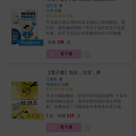
的不應該只是「疾病」、「病兆」，更重要的
善，而是要將基層醫療體系發展起來，讓人人
張苙雲
著
是生病的那位「病人」、還有「他的家屬」。
都有位可以提供整合性照護的家庭醫師，結合
大塊
出版
臨床心理師，這個角色的責任與使命感，讓楊
在地社會資源，發展在地醫療，讓民眾可以安
2011/03/04 出版
教授更在意要怎麼做，才能讓求醫的病患及其
心地在自己熟悉的社區生活，並且得到完善的
不知為什麼台灣的民眾常被貼上愛逛醫院、愛
家屬，和醫療人員之間，做無障礙的良性互動
健康照護。本書特色台灣就醫環境走山，內、
打針、愛吃藥的標籤？暫且不論民眾是不是愛
與溝通。本書從臨床上最常發生，醫病溝通的
外、婦、兒、急診醫護人員抗議、紛爭聲不
吃藥，但不可否認的很多醫師也在不同動機之
10個大盲點：沉默、承擔、支持、再保證、自
斷，造成這樣困境的原因很多，萬一生病了，
下，鼓勵民眾服用一些不需要的藥。經由媒體
196
覺、眼神、引導、態度、傾聽、自我揭露；置
Readmoo
要怎樣幫自己和家人，尋求好的、持續性完善
特價
元
的報導，民眾瞭解藥價黑洞的存在之後，更加
入於案例故事中，和讀者分享易讀懂的溝通技
的醫療品質呢？ 你知道「健康家庭會員」嗎？
深了對醫生的不信任。醫療糾紛中有一定比例
巧。通常在醫療院所中，當病人有情緒行為問
只要有健保卡，當你家成為就近社區的「健康
電子書
的無頭公案，和藥到命除有關；但，除了解
題，或某些精神疾病時，就需要臨床心理師的
家庭會員」，可以享受到不少的便利與好處。
剖，真的不知道進到病人肚子裡的是什麼？現
介入幫助。這些年來，楊啟正教授屢屢看到醫
台灣各地目前正有365個社區醫療群在積極運作
實環境中，就醫院經營者來說，就診次數是不
病溝通不良的現象在醫院中發生：一位好的醫
「健康家庭會員」，各社區醫療群健康家庭會
能降低的，檢驗單是不能少開的，藥不能少給
【電子書】急診，生涯，夢
護人員，卻被病人誤解；一位認真想幫忙病人
員的滿意度也相當高。特別是免費的24小時緊
的，手術，尤其是「金雞母手術」是不能不動
王國新
著
快點好起來家屬，卻被認為是在找麻煩。其實
急諮詢專線，不論是由家庭醫師親自接聽，或
的；因為那都是如今很多醫院診所的生財來
秀威資訊
出版
最簡單的解決方法，就是如果可以在醫病溝通
由醫師委託專業護理師回答諮詢，都可以初步
源。對醫院經營者而言，醫療人員，有如儀器
2007/07/31 出版
的過程中，有一位臨床心理師，當做是彼此的
了解你的不適，自然可以減少驚慌失措衝急診
設備一樣，只是醫院生財鏈的一環而已。民國
作者王國新醫師，預見外科式微的趨勢, 十多年
橋樑。如此一來，即可有效地解決醫病溝通的
的奔波。參加「健康家庭會員」完全不需額外
89年時，看到政府在健保瀕臨財務危機中，醫
前毅然轉任急診，選擇並堅持急診為生涯規
困難，也不會花費其他醫療人員過多的時間。
付費，相關費用是由中央健康保險局支付的。
護人員在業績掛帥的管理制度下成為「醫療奴
劃。本書收錄了王醫師多年來發表在各大報的
因為臨床心理師在醫病溝通的過程中，扮演著
談健康醫療的書籍，多以器官或疾病為導向，
工」，醫師們分不清楚自己是在「行醫」還是
文章，有工作的甘苦談，也有診間遇到的趣
相當特殊，且有正面實質幫助的角色：醫病溝
這本書，希望對大家目前就醫困境有所幫助，
210
在「做工」？在追求速效、向錢看齊的環境
金石堂
7
折
特價
元
事，還有許多對現今醫療環境、制度所發出的
通的推手，客觀的第三者。臨床心理師的訓練
能因了解基層醫療與家庭醫師，而多份就醫的
下，醫護人員成為病人既畏又怨的「壞醫
感嘆。除了寫作之外，王醫師也擅於繪畫，本
是以「心理學」為主，並非是「醫學」。也就
選擇。2000年，世界衛生組織公布對各國做
生」、「壞護士」；在超高門診量與績效壓力
電子書
書內的插畫，都是他的作品。做一個傳統專科
是說，身為臨床心理師，就像一般人一樣，沒
「健康水平」的評估結果：一個國家的國民健
下，「行醫尊嚴」蕩然無存；而病人在求醫過
以外的醫師，需要很大的勇氣。他懷抱著夢想
有太多的醫學訓練背景，反倒有很多的機會成
康水平關鍵，在於基層醫療的水準是否足夠，