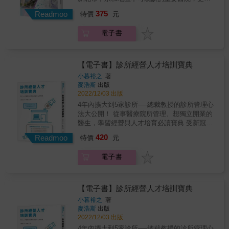
生物醫學工程的熱情。——Ratko Magjarević．
下以十六年時間從地區醫院成為醫學中心的歷
375
國際生物醫學工程聯盟主席 醫工是跨越醫學與
Readmoo
特價
元
史紀錄，更因此成為全台首創的「大學×醫院×
工程的專業，台大醫院很幸運，擁有來自台灣
產業」三位一體的雙和生醫園區。但，當年這
大學理工科系和醫學院的學術資源，培育出一
電子書
片土地然是一片荒蕪的山丘。雙和醫院如何從
流的醫工人才，多年來台大醫工部也為臨床的
無到有，華麗轉身，打造出如今的成果？★用
醫療品質、病人的健康與安全，做出無數貢
最高規格做好準備當年，北醫體系剛走過諸多
獻。——吳明賢．台大醫院院長 期待透過本書
紛擾，外界難免對其有所疑慮，尤其是財務
【電子書】診所經營人才培訓寶典
的出版，讓醫工人的專業被更多人看見；也期
面，更是最可能在申請過程中受到質疑的一
小暮裕之
著
許政府能重視醫工師為國家重要人才資產的一
點。但是，北醫以投資銀行思維、高鐵BOT範
麥浩斯
出版
部分，國家證照制度能早日納入醫工師，讓台
例，撰寫財務計畫，並且附上幾大金融機構表
2022/12/03 出版
灣的醫儀管理機制與國際接軌，往前邁進。
達將積極參與計畫的意向書，用穩健卻有創意
4年內擴大到5家診所──總裁教授的診所管理心
——賴健文．中華民國生物醫學工程學會理事
的內容，說服評審。而這，只是其中一項，北
法大公開！ 從事醫療院所管理、想獨立開業的
長醫工師，如同醫療與精密機器的調和者，當
醫準備了七大本投標說明書展現完整規劃，堪
醫生，學習經營與人才培育必讀寶典 受新冠疫
第一線醫護工作者肩負起搶救生命、與死神拔
稱經典。★抱持非贏不可的決心2003年12月11
情衝擊，醫療行業即將發生變化，如在線醫
河的艱困任務之際，這群無聲付出的人在大大
420
日上午，當時的衛生署邀請四個投標團隊到署
Readmoo
特價
元
療、人工智能、家訪增加等等新形態診療模式
小小事件中不曾缺席，更是醫護人員與病人生
內簡報。做足萬全準備的北醫體系，卻在簡報
出現，作者小暮裕之在診所醫療現場從業多年
死拚搏時的最強支柱。 他們的任務繁多，包
結束後，會場螢幕突然播放一張北醫財報——
電子書
後發現，診所的營運需要的是具有領導能力的
括：●照顧醫院內數千台醫儀設備的「生病老
那是一份過期的資料，但當下已經沒有時間解
人力資源，才能迎接不斷變化的新挑戰。但醫
死」在分秒必爭的手術室中，搶修突然故障的
釋。是放棄？還是積極爭取？顯然，北醫的選
療行業垂直組織較多，存在難以自發形成領導
儀器，讓手術能順利進行●天災、疫情時搭建野
擇是後者。★設定值得努力的目標早年，整個
者的問題。 人力資源開發的重點在於「對每一
戰醫院、緊急醫療屋，即時調整病房規劃、強
【電子書】診所經營人才培訓寶典
雙和地區，官方設籍人口六十幾萬，加上地方
位員工的信任」和「領導者自己的思維方
化防疫措施●發揮創新精神，研發出改善臨床流
小暮裕之
著
人士估計的外來居住人口二十萬，多達八十幾
式」。 書中總結作者歸納得出的人力資源教育
程的醫療設備●是醫院採購醫療設備的守門人，
麥浩斯
出版
萬居民，卻只有永和耕莘醫院這家規模不大的
理念，如何與實際下屬互動等等，以易於理解
從評估、交貨到驗收都少不了他們●參與先進貴
2022/12/03 出版
醫院，醫療量能嚴重不足，民眾經常被迫過橋
的方式傳達教練方法，在診所診療營運現場能
重醫儀設備的建置與運轉●當資源不足時，還得
4年內擴大到5家診所──總裁教授的診所管理心
到台北市就醫，相當不方便，醫療及健康權益