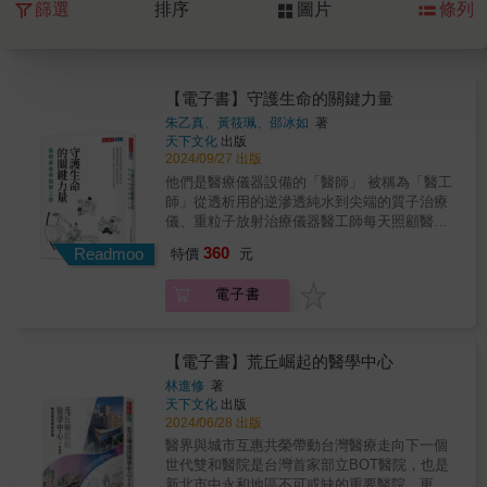
篩選
排序
圖片
條列
【電子書】守護生命的關鍵力量
朱乙真、黃筱珮、邵冰如
著
天下文化
出版
2024/09/27 出版
他們是醫療儀器設備的「醫師」 被稱為「醫工
師」從透析用的逆滲透純水到尖端的質子治療
儀、重粒子放射治療儀器醫工師每天照顧醫院
上千項醫療儀器與設備 全年無休每一位病人 從
360
Readmoo
特價
元
走進診間醫院 到順利康復每一個健康的團聚 都
少不了醫工師的默默付出他們是促進醫學發
電子書
展、搶救生命不可或缺的白色能量他們展現超
高效率、使命必達 是醫護的最強後盾！▎專業
推薦 ▎ 醫工人和醫事人員在健康醫療工作崗位
上是堅實夥伴關係，彼此間密切合作是確保醫
【電子書】荒丘崛起的醫學中心
療服務高速有效運行的關鍵點，請民眾在接受
林進修
著
醫療服務的同時，也不吝為醫工人加油打氣。
天下文化
出版
——邱泰源．衛生福利部部長 台灣醫工部門從
2024/06/28 出版
醫院裡不起眼的小單位，發展成為如今醫院、
醫界與城市互惠共榮帶動台灣醫療走向下一個
學術研究與產業中舉足輕重的專業部門。這樣
世代雙和醫院是台灣首家部立BOT醫院，也是
的成果，有賴於每位醫工人的堅持、奉獻與對
新北市中永和地區不可或缺的重要醫院，更寫