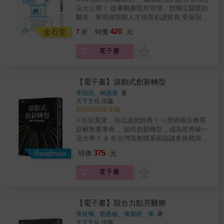
即刻應用。 //精華心法搶先讀// &gt;&gt; 從
身兼醫工、工務和總務，大小事都難不倒●甚至
法大公開！ 從事醫療院所管理、想獨立開業的
嚴重失衡，亟需在當地興建一家大型醫院……
「老闆」到「領導」 隨著少子老齡化和新冠疫
還遠赴海外友邦，面對停水停電、疾病威脅和
醫生，學習經營與人才培育必讀寶典 受新冠疫
★絕不輕言放棄面對一片荒煙蔓草，開始建設
情，醫療行業和客戶的需求正在發生變化，以
動盪不安的政局，安裝維修儀器並打造國家級
情衝擊，醫療行業即將發生變化，如在線醫
前必須先做一回「愚公移山」的工作。問題
420
醫生為老闆的自上而下的結構已經不能滿足需
金石堂
醫院 本書記錄下這些充滿熱情與使命感的醫工
7
折
特價
元
療、人工智能、家訪增加等等新形態診療模式
是，地面下埋藏的種種，地面上的土方、山坡
求。為了以速度感應對突然的變化，員工需要
人，從維修現場到醫療現場，從醫院到跨領域
出現，作者小暮裕之在診所醫療現場從業多年
地開墾的法規與水土保持要求……為了克服這
作為領導者自己思考和行動，而不是單獨思
創新的精采故事，希望能讓更多人看見他們沉
電子書
後發現，診所的營運需要的是具有領導能力的
許許多多的挑戰，這場從1988年開始規劃的
考。它使組織成長。 &gt;&gt; 接受不同意見的
默身影背後的拚搏、汗水與喜悅。或許他們只
人力資源，才能迎接不斷變化的新挑戰。但醫
BOT案，歷經三位台灣省主席及精省後的省
意識 領導者最重要的三個理念之一是接受不同
是小小的螺絲釘，卻是醫療產業中不可或缺的
療行業垂直組織較多，存在難以自發形成領導
長，以及五任衛生署署長，長達十五年時間，
意見的意識。如果經營者主動提出與自己不同
一環，更是守護你我健康的堅實力量。
者的問題。 人力資源開發的重點在於「對每一
終於塵埃落定。★勇於當責的韌性一般來說，
【電子書】滾動式創新轉型
的想法和意見，每位工作人員都會開始思考
位員工的信任」和「領導者自己的思維方
醫院急診室若看到相對複雜而難以處理的病
李宛澍、林惠君
著
「如何改善診所」。創造彼此從未想過的更好
式」。 書中總結作者歸納得出的人力資源教育
人，通常會將他們轉走。然而，想到雙和醫院
天下文化
出版
的想法和協同效應是領導者的角色，而不是A先
理念，如何與實際下屬互動等等，以易於理解
當初設立的宗旨，「再複雜棘手的病人，除非
2020/09/30 出版
生的計劃和B先生的計劃之間的妥協。 &gt;&gt;
的方式傳達教練方法，在診所診療營運現場能
再不轉走就會死在你手上，否則都要收治！」
✧生於蒿萊，何以成就經典？ ✧歷經兩次教育
員工成長的四個階段 員工在人力資源開發過程
即刻應用。 //精華心法搶先讀// &gt;&gt; 從
當年，就是這般義無反顧，否則就失去雙和醫
部解散董事會， 如何創新轉型，成為世界級一
中所經歷的過程是（1）了解自己所屬的部門，
「老闆」到「領導」 隨著少子老齡化和新冠疫
院在中永和地區存在的意義及價値。★強化醫
流大學？ & 在台灣高教體系面臨諸多挑戰與眾
（2）被所屬部門了解，（3）了解和了解整個
情，醫療行業和客戶的需求正在發生變化，以
療專業腦中風、神經醫學、器官移植、腦部治
多問題待解之際，北醫大的經驗有哪些值得參
公司，以及（4）被公司外部理解。也就是說，
375
醫生為老闆的自上而下的結構已經不能滿足需
Readmoo
療、腎臟科……，雙和醫院持續精進醫療本
特價
元
考、效法？ 在沒有公部門或私人財團資金挹注
①獨立的階段，②成為一個部門的領導者的階
求。為了以速度感應對突然的變化，員工需要
業；甚至，每個人基因不同、生活環境不同，
的情況下，北醫大如何以最有效率的方式運用
段，③匯集多個部門的階段，④獨立公司的階
作為領導者自己思考和行動，而不是單獨思
所適合的醫療保健模式或許也不盡相同，而當
電子書
資源、成就最大的可能？ 如果以人生為喻，生
段。 &gt;&gt; 如何明確使命願景 要想在工作和
考。它使組織成長。 &gt;&gt; 接受不同意見的
醫療結合AI等科技，或許便有機會找出每個人
命是一連串選擇的過程。那麼，在成長發展、
生活中取得滿意的成績，就必須描繪出「我要
意識 領導者最重要的三個理念之一是接受不同
的個體差異，再建立最適合個人的飲食及生活
創新轉型的路上，北醫大做出哪些「對」的關
成為這樣」的具體理想形象。換句話說，我們
意見的意識。如果經營者主動提出與自己不同
習慣，從精準預防、精準診斷，走向精準健康
鍵決策？ & 或許有人會說，北醫大體系的成
需要明確我們的使命願景。如果您的使命願景
【電子書】競合力點亮醫療
的想法和意見，每位工作人員都會開始思考
的個人化精準醫療。★以病人為師，推動內部
長，有其特殊時空背景，未來無法重現。確
尚不明確，請從回顧過去開始。這是因為你現
黃筱珮、劉惠敏、陳麗婷、陳
著
「如何改善診所」。創造彼此從未想過的更好
創新病人和疾病朝夕相處，非常淸楚疾病對身
實，包含北醫自身，如果一味因循，「成功者
在的想法和行為是基於過去的經驗。 &gt;&gt;
天下文化
出版