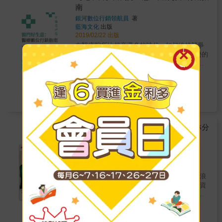
更加重要。 &
居然要看胸腔科？不菸、不酒、不下廚，為什
南
麼還會得肺癌？․嗜吃甜食，才會罹患糖尿
銀河數位行銷領航員
著
病？․心肌梗塞是老年人的專利，年輕人不用擔
藍海文化
出版
心？․台灣乳癌發生率向上攀升？為了發現乳
2019/02/22 出版
癌，該做基因檢測嗎？․胸悶、喉嚨痛，不是心
在醫療院所比超商還多的時代，如何維持競爭
臟有問題，而是胃食道逆流？․胃食道逆流竟然
力？ 網路行銷早已是不可阻擋的趨勢。 強勢的
變成食道癌？肝癌是絕症嗎？․如何選擇洗腎方
善用網路，擴大市占率，搶奪既有客源，才能
式？長年洗腎會有什麼後遺症？․忽視便祕，可
金石堂
經營醫門好生意！ 《醫門好生意：醫療數位行
能變成大腸癌？觀察大便形狀，也能知道有無
266
7
折
特價
元
銷指南》不只是醫療數位行銷的操作指南，更
大腸癌？․低頭族要如何保護頸椎？骨質疏鬆怎
為醫療院所提供行銷評估與判斷。透過行銷管
麼辦？骨密可逆？․誰是子宮頸癌高危險群？異
電子書
理介入，不僅有助於醫療院所行銷規劃，還能
常出血不只是亂經？ ․腹膜癌是什麼？癌症病
做到必要把關。本書也針對不同醫療院所規模
患一定要忌口？․怎樣減重才合適？我應該加強
提出行銷策略，並就深化分眾行銷、品牌經營
哪些檢查？中、老年人不能缺少哪些檢查？累
提出操作要點，甚至對可能面臨的危機處理都
【電子書】醫路向西非：臺大醫院雲林分
積70年的健康智慧為你打造專屬醫療顧問團解
有相關重點提醒。 醫療服務雖以非營利導向為
院海外醫療之路
答你對疾病、養生的種種疑問
本質，但處在講求營運績效與消費者意識覺醒
陳建豪、王馨儀
著
的社會下，瞭解行銷管理仍有其必要。期望本
遠見雜誌社
出版
書提供的數位角度，讓相關產業瞭解在數位時
2018/10/15 出版
代下，民眾對醫療服務資訊的需求，以增進醫
人生，因挑戰而精采 援外醫療從來不是一件浪
療服務人員、關心醫療服務者，對醫病關係滿
漫的事。 布吉納法索，一個地處西非、醫療資
意度方面的努力與共識，建立起醫病合作與協
源匱乏的國家，許多對台灣人來說難以想像的
調的健康關係。 各界好評 （依姓氏筆畫排序）
金石堂
事情，都在當地真實發生。高明的醫師、先進
數位行銷已是全球不可擋的趨勢，包括白色巨
306
68
折
特價
元
的醫療器材，在當地都很可能變得「英雄無用
塔都逃離不過數位的風暴，提早認知和運用才
武之地」。 獻身非洲三十餘年的義大利援外專