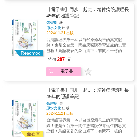
松彥（安泰如康學院院長）我們每一個人身體
冰水稍微刺激一下口腔。微量的冰淇淋、一點
變過去的。講通俗一點，細胞就像我們的小
另一個世界或人間安好，願我們的愛延續，溫
讓醫生、病患與家屬三方共同參與，而非單方
裡，每天都可能產生幾千幾萬個癌細胞，這很
點醋，都會有幫助。太濃重的味道，如日常料
孩，而孩子會變壞， 通常是接觸到不好的環
暖每一個生命。白衣天使用他們的專業、堅持
【電子書】同步一起走：精神病院護理長
面的轉告。家庭會議不僅能減少家屬的心理壓
正常，但為什麼有些人的癌細胞會形成癌腫
理中的紅燒並不好，因為過重的味道，會使得
境， 養成壞習慣……要治療癌症，就要放寬
和真情，讓我們看見愛的力量，見證生命的感
力，也能避免因家族內部意見分歧而引發的爭
45年的照護筆記
瘤，有些人卻不會？關鍵在於內在防禦力……
他後面的進食受到影響。從食物結構的軟、
心，開始當個好父母，好好照顧身體的需要。
動與珍惜。從這些故事裡，我們感受到生命無
執，讓整個家庭在理解與尊重中共同面對現
想要強化免疫力，淨化體內環境，好食物絕對
張碧凰
著
爛、糊，到食物製備的溫度，都需要被注意。
──許中華（中醫師、陽明交通大學傳統醫藥研
常，更明白愛的永恆。每一次全心照護，都是
實。 在會議中，醫生可根據病患的心理狀態與
原水文化
出版
是第一要務。── 劉湘琪（桃花源身心靈整體健
此時，通常還要考慮到食物的呈現，如擺盤。
究所暨中醫系教授）這個例子影響我很大，印
對生命最深切的祝福，願在任何地方的你們，
接受能力，選擇適當的語氣與方式傳達訊息。
2024/11/21 出版
康中心負責人）癌症的情緒根源更深層、更複
面對癌症的病人，最好不要將一大盤食物推至
證了所謂不可逆的病症也可以治好，只要疾病
安好無憂。
「這是醫生的專業訓練，而非家屬的責任。」
雜，尤其惡化很快的癌症，通常都跟不快樂的
他的面前要他吃，病患通常會先退避三舍，因
台灣護理界第一本以自然療癒為主的真實記
的定義抓對了，就可以找到正確的治療方法。
讓醫生直接面對病患，既能確保訊息準確無
怨念有關，這一定要解套，細胞才會開始修
為他擔心失敗、做不到。然而，倘若我們可以
錄！也是全台第一間生態醫院孕育誕生的忠實
──吳清忠（《人體使用手冊》作者）細胞為了
誤，也能減輕家屬在「說或不說」之間的煎
復。──許瑞云（心能量管理中心執行長）我覺
拿一個小盤，像去吃日本料理那樣裝盛，一小
歷程！鳥語花香的象山腳下，有間不一樣的精
在惡劣環境中繼續生存，只好癌變，去適應汙
Readmoo
熬。 【如何讓喪失食慾的病患好好進食？】 面
得癌症的內在聲音是想要毀掉自己。這是很深
塊一小塊慢慢吃，就有百分之五十的成就了。
神病院，不僅透過生態與自然體驗提供多元的
染的環境，要不然全部死光光，器官沒有活著
287
對飲食，就如同面對病患心理；如何使他們願
特價
元
層的心理動力，我們必須抽絲剝繭，進入到病
【關於安寧緩和的核心意義】 安寧治療的重點
治癒環境，更陪伴患者在精神復健中，同步一
的細胞，人也就活不成了……它也是一種不得
意進食，維持好的體力，能有運動的餘力，就
人的意識冰山裡面，去尋找是什麼樣的原因讓
是「舒適」。盡量減少病人的痛苦，提供足夠
起重返社會。這裡承載許多人生故事，更療癒
已，而這是我們自己造成的。──賴正國（上醫
非常重要。例如：吃的食物不能太燙，因為此
電子書
他想要自我毀滅、離開地球。──林君宜（核子
的營養和水分，患者可以不吃飯，但不能不喝
了受傷的靈魂。．綠色照護（green care）所謂
健康事業全球體系董事長）癌細胞啊，它們是
時的黏膜比較脆弱，有時，可以用一些冷水、
醫學科專科醫師）癌症是自己身體裡的細胞轉
水。很多人以為安寧治療是讓病人餓死，但其
的綠色照護是針對身心障礙、精神疾患等不同
一群不跟人家溝通的細胞。有很多內在的衝
冰水稍微刺激一下口腔。微量的冰淇淋、一點
變過去的。講通俗一點，細胞就像我們的小
實安寧治療是舒適照護，「餓」並不舒適。點
對象，透過動植物、森林、景觀等大自然元
突，沒有餘裕看到別人，自己受到痛苦也不會
點醋，都會有幫助。太濃重的味道，如日常料
孩，而孩子會變壞， 通常是接觸到不好的環
滴注射提供充足的水分，能吃多少就吃多少，
素，進行休閒或工作相關的活動，促進其身、
【電子書】同步一起走：精神病院護理長
去找支持，就只想要不斷擴張壯大。這是我的
理中的紅燒並不好，因為過重的味道，會使得
境， 養成壞習慣……要治療癌症，就要放寬
營養可以推進就推進，但不要過度強迫。重點
心、靈健康，如動物輔助治療、園藝治療、自
45年的照護筆記
理解。──林子平（彰化基督教醫院整合醫學執
他後面的進食受到影響。從食物結構的軟、
心，開始當個好父母，好好照顧身體的需要。
在於舒適，只要是舒適，就是正確的作法，並
然體驗等。精神疾病多數是慢性病，照護者的
行長）不論是癌症病人或肥胖患者，都不能只
張碧凰
著
爛、糊，到食物製備的溫度，都需要被注意。
──許中華（中醫師、陽明交通大學傳統醫藥研
非強迫進食，也不是不讓進食。事實上，舒適
存在不是為病患消除疾病，而是引導病患認
依賴醫生和醫院裡的治療，自己也要在日常生
原水文化
出版
此時，通常還要考慮到食物的呈現，如擺盤。
究所暨中醫系教授）這個例子影響我很大，印
照護是一門人文藝術，我不應該將我對舒適的
識、進而接受疾病，與疾病共存，帶病生活。
活中進行改變……調整飲食和生活習慣，包括
2024/11/21 出版
面對癌症的病人，最好不要將一大盤食物推至
證了所謂不可逆的病症也可以治好，只要疾病
定義強加於病人身上。我們有許多方法可以刺
透過自然體驗等綠色照護，提供精神復健者多
控制熱量、多運動、紓解壓力等等。──顏榮郎
他的面前要他吃，病患通常會先退避三舍，因
台灣護理界第一本以自然療癒為主的真實記
的定義抓對了，就可以找到正確的治療方法。
激病人的食欲，但強迫進食絕對無助於此，所
元的療癒環境，作者在精神醫療現場45年，以
（顏博士活力診所院長）現代世界以科學為主
為他擔心失敗、做不到。然而，倘若我們可以
錄！也是全台第一間生態醫院孕育誕生的忠實
──吳清忠（《人體使用手冊》作者）細胞為了
以舒適照護是一切關鍵所在。
自然生態溫柔守護受傷的心靈。￭透過為68隻毛
流，你必須要用實驗證明，才能說服大家相信
拿一個小盤，像去吃日本料理那樣裝盛，一小
歷程！鳥語花香的象山腳下，有間不一樣的精
在惡劣環境中繼續生存，只好癌變，去適應汙
毛蟲搬家而自然地觸碰到有攻擊傾向的自閉症
金石堂
訊息能量是真實的存在，身體健康是可以被心
塊一小塊慢慢吃，就有百分之五十的成就了。
神病院，不僅透過生態與自然體驗提供多元的