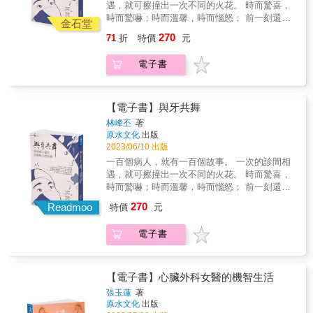
程，作者彷彿把已經結疤的傷口，強行挖開，
遇，就可擦撞出一次不同的火花。 時而驚喜，
盆的寶寶？在緊急手術前，這會是最後的一次
重新經歷傷痛的過程，真是令人感佩！ 對同樣
時而驚嚇；時而溫馨，時而惱怒； 前一刻還被
相見嗎？術後與病魔纏鬥的八十五天食道癌手
金石堂
經歷這種傷痛的讀者，相信本書能引起共鳴，
病患莫名怪罪，下一刻卻被溫暖大讚
術後兩次的嚴重感染，竟讓他飽受幻覺折磨，
270
71
折
特價
元
從而緩解傷痛，療癒心靈。────────台灣大
&hellip;&hellip; 這不是人格分裂，而是牙醫師
痛苦到家人甚至一度考慮放棄……肺功能僅剩
學生命科學院生化科技系名譽教授 黃青真 &
的日常。 專文推薦 楊斯棓 & 《人生路引》作
五○％仍有希望常見的咳嗽，背後隱藏的卻是不
電子書
我相信，不管是癌友、癌友家屬，甚至是一般
者．醫師 暖心推薦 吳淡如&& &作家．主持人
可逆的間質性肺病，肺部細胞纖維化，讓人連
民眾，在閱讀本書時，都會有不同的收穫和啟
洪培芸&& &臨床心理師
走平路都會喘……漸凍症病人的一絲轉機面對
發。而招教授也提醒所有人，要珍惜眼前和親
沒有藥物可醫治的罕見疾病，它幾乎已成絕望
人相處的幸福，想說的話、想做的事，就要去
【電子書】與牙共舞
的代名詞，在逐漸被冰凍封印的世界裡，有沒
落實，不要在生命急轉處徒留遺憾。──────
有另一條路可行？本書收錄了臺中榮總十六位
林峰丕
著
台灣癌症基金會副執行長 蔡麗娟 &
原水文化
出版
病人的感人故事，從中看見了生命的脆弱，同
2023/06/10 出版
時也感受到病人、家屬以及醫護人員堅持的力
量。在面對疾病時，或許有很多的未知與挑
一百個病人，就有一百個故事。 一次的診間相
戰，但是，抱持著「再難也不放手」的信念，
遇，就可擦撞出一次不同的火花。 時而驚喜，
加上醫病間良好的信任與關懷，會帶來更多希
時而驚嚇；時而溫馨，時而惱怒； 前一刻還被
望曙光。
病患莫名怪罪，下一刻卻被溫暖大讚
270
Readmoo
特價
元
&hellip;&hellip; 這不是人格分裂，而是牙醫師
的日常。 專文推薦 楊斯棓 & 《人生路引》作
電子書
者．醫師 暖心推薦 吳淡如&& &作家．主持人
洪培芸&& &臨床心理師
【電子書】心臟外科女醫的機智生活
張玉蓮
著
原水文化
出版