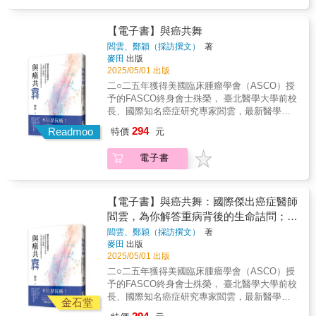
門就能輕易找到牙醫看診，然而這對行動不便
專家的善終提醒✔生命將盡時，沒有人想要
每個人只要活得夠久，都會有所謂的「第三歲
者與他們的摯愛，走過人生最後一段路： 緊握
的人來說，卻是件非常困難的行為，這也導致
「被活著」。✔讓人生結束得更像一個人，而
月」，但不一定有「第三人生」，差別就在擁
他們的手，見證生死之間最私密的時刻。 她為
在長期沒有定期檢查牙齒的狀況下，他們往往
不是一個病人。✔以人工方式強行延命，只是
【電子書】與癌共舞
有「第三歲月」的人，若懂得再次「活到老、
每位患者帶來人生的光亮， 他們也將希望照進
會有蛀牙、牙周病、活動假牙容易鬆脫等口腔
在破壞生命的尊嚴。【鄭重推薦】田麗珠／台
閻雲、鄭穎（採訪撰文）
著
學到老」的態度，才機會擁有自己的「第三人
她的人生， 帶給她覺悟、勇氣
問題，但因為受到環境限制，只能默默忍受著
北市立聯合醫院社工室主任李偉文／牙醫師、
麥田
出版
生」。這本書獻給每一位走在照護路上的人：
&mdash;&mdash; 從一個受傷的年輕單親媽
不適繼續生活。什麼是「到宅牙醫」？「牙醫
作家、環保志工陳秀丹／陽明交通大學附設醫
2025/05/01 出版
銀髮族、家庭照護者、照服員、社工，以及正
媽， 變成勇於再次擁抱幸福的成熟女人。 人與
到宅醫療服務」，針對有看牙需求卻出門不易
院醫師 陳炳仁／台灣安寧緩和醫學學會理事
二○二五年獲得美國臨床腫瘤學會（ASCO）授
預習老去的你。《今天遇見第三人生》是一位
人的相遇，在生命的尾聲， 交織成一段段，最
者，可以透過與到宅牙醫師、牙醫地方公會或
黃 軒／台中慈濟醫院重症醫學科主任
予的FASCO終身會士殊榮， 臺北醫學大學前校
韓醫師在長照機構和家庭照護現場的親身記
璀璨耀眼的篇章。 相信，這一次並非永別， 我
牙醫全聯會合作，讓牙醫師與專業的醫護團隊
長、國際知名癌症研究專家閻雲，最新醫學人
錄，帶你走進老年生命的真實世界。本書三個
們只是&mdash;&mdash;改天再見！ 【本書特
定期來到家中，為你改善牙齒不適等狀況。口
文專書！ 一本統合心理健康＆生理治療的療癒
單元：與生老病「師」相伴的日常、預習老後
色】 ☆ 安寧療護護理師分享第一線臨終照護經
294
腔機能維持得宜，能有效延緩認知功能的衰
Readmoo
特價
元
醫學筆記， 結合臨床故事、醫病關係互動、患
人生的關鍵課題、居家照護與長照機構的抉
驗，真實感人 ☆ 臨終者身邊種種神秘事件，帶
退。當長照患者有健康的牙齒，就更有機會透
者與家屬的各式提問與盲點， 兼及癌症預防、
擇。提及目前及未來「長照」所面臨的現實
出對生命議題更寬廣的探討與想像
過進食行為，訓練口腔肌群，刺激腦神經，預
電子書
治療，甚至跨越生死界線，擁抱家庭與愛， 不
面，包含：醫療照護、患者身心、照護者及為
防老化帶來的系統性疾病。讓醫療走進居家，
只教你抗癌，而是提點如何與癌共存、正確面
人子女的心情與困境，進而促使大家思考未來
讓照護抵達需要的地方「假牙突然消失，居然
對疾病的心態與知識， 為深陷孤絕的人們，點
個體、父母年老的議題，或更具體的規章制
是被失智阿公在睡夢中吞掉了」「女兒用自己
亮一抹微光⋯⋯ 「這不完全是一本醫學書籍，
度，非常有助益。透過數十篇散文，講述中風
【電子書】與癌共舞：國際傑出癌症醫師
的牙齒當模型訂做活動假牙，只為了完成媽媽
也不僅僅討論診斷、治療或病人的心路歷程。
母親因愛堅持運動、百歲奶奶用歌聲迎接每一
閻雲，為你解答重病背後的生命詰問；一
的遺願」「家人都在國外，多虧印尼看護提早
我更想探討地，是醫病關係中的『人』與
天、失智夫妻互相扶持到最後、患者與藝術共
本統合心理健康、生理治療與照護關係的
發現了爺爺的癌症徵兆」「女兒希望九十歲的
閻雲、鄭穎（採訪撰文）
著
『人』之間的互動&mdash;&mdash;不僅是醫
舞的療癒，以及年輕照護者的自省與淚
麥田
出版
媽媽植牙，遭到果斷拒絕，該繼續說服還是放
療癒醫學筆記
者與病人，還包括醫者與病人家屬、病人與家
水……，這些故事充滿了生命的勇氣、堅持與
2025/05/01 出版
棄」到宅牙醫服務的對象大多是重度身心障礙
屬，甚至是病人周遭的親人與朋友們。此些互
愛的力量。文末提供「選擇長照機構須知」，
者、行動不便的高齡者，著重「全人治療」，
二○二五年獲得美國臨床腫瘤學會（ASCO）授
動，有的源於心理上的關懷，有的基於個人對
說明最適切的考量因素與機構類型，期盼大家
深入理解患者的身心狀態，與照顧者共同擬定
予的FASCO終身會士殊榮， 臺北醫學大學前校
疾病的理解；有些意見可能過於主觀，甚至難
有尊嚴地度過美麗開朗的「第三人生」！【本
最適合的照護計畫。並配合跨科別轉介，讓患
長、國際知名癌症研究專家閻雲，最新醫學人
以執行，或因為過度的愛而無法施行。我從經
書特色】●真實記錄與溫暖敘述—情感共鳴作者
金石堂
者在更安全舒適的居家空間接受完整治療。范
文專書！ 一本統合心理健康＆生理治療的療癒
歷過的病患汲取例子，希望透過真實的情境，
融合醫學專業與個人照護經歷，以日記形式記