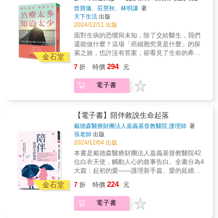
由地多，則必須注意頭頸部分的相關問題，都
滿滿的乾貨與寶藏！本書完整還原《交換禮
難。 在這當中，所謂的「正向思考」仍需有實
康，與10位專家的深度對話
曾寶儀、莊慧秋、林明謙
著
有可能引起唾液腺的改變，類似唾液腺癌，本
物》紀錄片中10位專家的訪談內容，讓他們的
務支撐，包含我們對於身體警訊的理解、飲食
天下生活
出版
身是很少被注意到的。& 身體軀幹的皮膚上，
領悟與智慧帶著你，一步一步重新認識自己的
與生活習慣的調整，若中西醫雙管齊下，該如
2024/12/11 出版
時常出現蜘蛛斑，可能與肝硬化有非常大的關
身體，看見癌細胞的真面目，聽見它究竟要告
何互相搭配，又或如何觀察癌症指數的起
面對生病的恐懼與未知，除了交給醫生，我們
係，甚至是肝癌。有的胰臟癌患者一開始根本
訴你些什麼。深度訪談10 位與癌細胞近身交手
伏⋯⋯等，對知識的理解越多，自同樣罹病者
還能做什麼？這場「癌細胞究竟是什麼」的探
毫無症狀，但是時常拉肚子，特別是只要喫一
的醫師與專家：我的信念是沒有治不好的癌
的經驗故事中取得共鳴，或許都能成為抗癌途
索之旅，也許沒有答案，卻看見了生命的希
點點油膩的食物就拉肚子，可能是胰臟功能不
症，即使到了第四期……我並不是在說『我可
金石堂
中「正向思考」的支撐。本書除了提供實際案
望。癌症跟我們想的不一樣！一場偶然的契
全，或甚至是胰臟癌。 【告知患者實際病情
以醫好所有的癌症』，這太狂妄太自大了。我
294
7
折
特價
元
例，亦希望藉由各個處方箋的解說，給予照顧
機，開啟了曾寶儀和林明謙拍攝紀錄片《交換
時，家屬能有哪些準備或因應方式？】 在面對
的意思是，就癌症這件事情來說，它是可以被
者與病患更多支持與協助。 【當身體出現警
禮物》，探索「癌症」與「療癒」的旅程。
是否告知病患實情的抉擇時，可以採取「家庭
醫治的，而且永遠有機會百分之百治癒。──蔡
訊，我們是否能敏銳察覺？】 有些癌是從嗅覺
電子書
「每部紀錄片都有它的命」，走著走著，這成
會議」的方式，更深一層來說，這主要是希望
松彥（安泰如康學院院長）我們每一個人身體
異樣開始，患者會失去嗅覺或者聞到怪味，經
了一場認識身體、反思生命的歷程。紀錄片裡
讓醫生、病患與家屬三方共同參與，而非單方
裡，每天都可能產生幾千幾萬個癌細胞，這很
常問：「這裡有什麼燒焦了嗎？這裡是不是有
訪談的醫師和專家，無私分享了他們對癌細
面的轉告。家庭會議不僅能減少家屬的心理壓
正常，但為什麼有些人的癌細胞會形成癌腫
橡皮味？」這可能是鼻咽癌，或是嗅覺神經癌
胞、療癒與全人健康的體悟，可惜礙於影片長
力，也能避免因家族內部意見分歧而引發的爭
【電子書】陪伴敘說生命起落
瘤，有些人卻不會？關鍵在於內在防禦力……
的徵兆。也有些人突然間覺得唾液異常、無來
度，能夠剪進紀錄片裡的篇幅不多，但那都是
執，讓整個家庭在理解與尊重中共同面對現
想要強化免疫力，淨化體內環境，好食物絕對
戴德森醫療財團法人嘉義基督教醫院 護理師
著
由地多，則必須注意頭頸部分的相關問題，都
滿滿的乾貨與寶藏！本書完整還原《交換禮
實。 在會議中，醫生可根據病患的心理狀態與
張老師
出版
是第一要務。── 劉湘琪（桃花源身心靈整體健
有可能引起唾液腺的改變，類似唾液腺癌，本
物》紀錄片中10位專家的訪談內容，讓他們的
接受能力，選擇適當的語氣與方式傳達訊息。
2024/12/04 出版
康中心負責人）癌症的情緒根源更深層、更複
身是很少被注意到的。& 身體軀幹的皮膚上，
領悟與智慧帶著你，一步一步重新認識自己的
「這是醫生的專業訓練，而非家屬的責任。」
雜，尤其惡化很快的癌症，通常都跟不快樂的
本書是戴德森醫療財團法人嘉義基督教醫院42
時常出現蜘蛛斑，可能與肝硬化有非常大的關
身體，看見癌細胞的真面目，聽見它究竟要告
讓醫生直接面對病患，既能確保訊息準確無
怨念有關，這一定要解套，細胞才會開始修
位白衣天使，觸動人心的敘事告白。全書分為4
係，甚至是肝癌。有的胰臟癌患者一開始根本
訴你些什麼。深度訪談10 位與癌細胞近身交手
誤，也能減輕家屬在「說或不說」之間的煎
復。──許瑞云（心能量管理中心執行長）我覺
大篇：起初的愛——護理新手篇、愛的延續
毫無症狀，但是時常拉肚子，特別是只要喫一
的醫師與專家：我的信念是沒有治不好的癌
熬。 【如何讓喪失食慾的病患好好進食？】 面
得癌症的內在聲音是想要毀掉自己。這是很深
——職場體驗愛的感動、弦外之音——觸動的
點點油膩的食物就拉肚子，可能是胰臟功能不
224
症，即使到了第四期……我並不是在說『我可
金石堂
對飲食，就如同面對病患心理；如何使他們願
7
折
特價
元
層的心理動力，我們必須抽絲剝繭，進入到病
省思、最後一哩路——臨終陪伴。白衣天使將
全，或甚至是胰臟癌。 【告知患者實際病情
以醫好所有的癌症』，這太狂妄太自大了。我
意進食，維持好的體力，能有運動的餘力，就
人的意識冰山裡面，去尋找是什麼樣的原因讓
心靈感動化為文字，送給每位相遇的靈魂，無
時，家屬能有哪些準備或因應方式？】 在面對
的意思是，就癌症這件事情來說，它是可以被
非常重要。例如：吃的食物不能太燙，因為此
電子書
他想要自我毀滅、離開地球。──林君宜（核子
論猶在人間，還是遷居天堂。每一個難捨的瞬
是否告知病患實情的抉擇時，可以採取「家庭
醫治的，而且永遠有機會百分之百治癒。──蔡
時的黏膜比較脆弱，有時，可以用一些冷水、
醫學科專科醫師）癌症是自己身體裡的細胞轉
間，都是我們為你寫下的許願信，祈禱你們在
會議」的方式，更深一層來說，這主要是希望