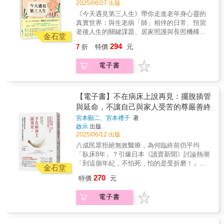
2025/06/27 出版
how」。（3）作者既為病患家屬，又具備精神
乳癌篩檢觀念的倡導，以及藥物研發並配合臨
己溫柔的撫慰，讓生命在告別後，轉化為持續
教授 陳嘉新／陽明交通大學科技與社會研究所
科與心理腫瘤學專業，文字不只感性且富同理
床試驗，讓我們對乳癌治療成效往前邁進一大
《今天遇見第三人生》帶你走進老年身心靈的
前行的力量 。這是一本結合臨床實務、文化反
教授 番紅花／親職作家 賴其萬／和信治癌中心
心，還兼具獨特的理性觀點，能提供陪伴病榻
步。文中有多個案例探討其他良性乳房疾病的
真實世界：與生老病「師」相伴的日常、預習
思與生命教育的善終指南，帶領讀者認識如何
醫院醫學教育講座教授 顏擇雅／作家──專業推
旁的實戰指引。
因應法則，經由實際診療過程，導入正確治療
老後人生的關鍵課題、居家照護與長照機構的
在家中平安走完人生最後一程。這不僅是一本
薦 ◆◆◆ 「《製造診斷的時代》探討了許多讓
金石堂
觀念，免於面對乳房疾病徬徨無助的窘境。本
抉擇，提供具體的省思與方法，助益每一位走
醫療指引手冊，更是一本關於愛、尊嚴與勇氣
我長期困惑、難以釐清的議題，她以優雅、深
294
7
折
特價
元
書希望藉由結合知性與感性，能嘉惠到更多的
在照護路上的你。❤深獲各界暖心推薦：安寧
的生命之書。我希望讀者在翻閱此書後，能獲
情且極富見地的筆觸，俐落切開那些讓我在為
朋友，挽救更多的乳癌患者，增進更多家庭的
長照醫師、心理諮商師、職能治療師、長照營
得勇氣與家人開啟這場生命對話。當我們願意
人父母與臨床工作間掙扎的矛盾與混亂。這本
電子書
幸福。〡專文推薦〡五月天 阿信臺北醫學大
養師、公益團體、長期照護者、藝人。❤這本
打破沉默，死亡便不再只有陰冷與恐懼，而是
書既有學術深度，也有溫暖人心的力量，是從
學前校長 閻雲
書獻給：每一位走在照護路上的銀髮族、家庭
充滿光與溫暖。這是我身為安寧居家護理師，
頭到尾都令人著迷的閱讀體驗。能夠這麼清楚
照護者、照服員、社工，以及正預習老去的
在陪伴許多案家幽谷送別後，想送給社會最深
地陳述，又同時充滿同理心的作家，寥寥無
你。～第三人生不會自動展開，唯有提早準備
情的一份禮物。願我們都能在熟悉的地方，伴
【電子書】不在病床上說再見：擺脫插管
幾。我對這本書的讚賞實在難以言盡。」
才能開創熟齡新篇章～超高齡社會來臨，你的
隨家人的呢喃與愛，輕輕地、圓滿地放手。讓
與延命，不讓自己與家人受苦的尊嚴善終
&mdash;&mdash;克里斯・范・圖勒肯（Chris
「第三人生」準備好了嗎？ 第一人生：從出生
愛，在尊嚴的守護下，化作一個充滿溫度的圓
van Tulleken），暢銷科普作家、牛津醫學博士
宮本顯二、宮本禮子
著
到就業前，成長與學習的起點。 第二人生：工
滿逗點。——楊婉萍
◆◆◆ 如今，我們正處於一個「過度製造診
啟示
出版
作與成家的黃金時期，奮鬥與承擔並行。 第三
斷」的時代。 先進的基因定序技術，已能為我
2025/06/12 出版
人生：50歲後的嶄新旅程，再次學習與實現理
們在發病數十年前，甚至出生前，就偵測出疾
八成民眾拒絕無效醫療，為何臨終前仍平均
想生活的機會。《今天遇見第三人生》帶你走
病風險；越加頻繁多樣的篩檢，讓越來越多人
「臥床8年」？引爆日本《讀賣新聞》討論熱潮
進老年身心靈的真實世界：與生老病「師」相
相信「自己就是病人」；網路的大量資訊，使
「到這個年紀，不怕死，怕的是受折磨！」在
伴的日常、預習老後人生的關鍵課題、居家照
金石堂
得自行推測病因變得更加容易；還有注意力不
歐美，幾乎看不到長年臥病在床的老人；在台
護與長照機構的抉擇，提供具體的省思與方
270
特價
元
足過動症（ADHD）與自閉症的診斷人數正在迅
灣，不住院、不插管，竟成了一種奢望。醫院
法，助益每一位走在照護路上的你。❤ 深獲各
速上升，「長新冠」等新型診斷類別則是由患
不該是用來告別人生的地方。如何主張醫療自
界暖心推薦 ❤安寧長照醫師、心理諮商師、職
電子書
者社群推動而成&hellip;&hellip; 診斷就像一個
主，為自己、也為摯愛的家人留下一個體面、
能治療師、長照營養師、公益團體、長期照護
明確的標籤，有助於理解病情，並帶來對應的
安詳、不拖累的善終決定？許多臥床的長者並
者、藝人。❤ 這本書獻給 ❤每一位走在照護路
治療與資源，所以遭遇病痛時，尋求診斷是再
非自然衰弱，而是被無效醫療推向衰弱！如何
上的銀髮族、家庭照護者、照服員、社工，以