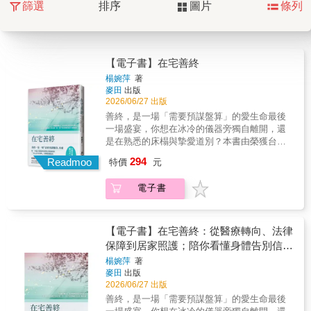
篩選
排序
圖片
條列
【電子書】在宅善終
楊婉萍
著
麥田
出版
2026/06/27 出版
善終，是一場「需要預謀盤算」的愛生命最後
一場盛宴，你想在冰冷的儀器旁獨自離開，還
是在熟悉的床榻與摯愛道別？本書由榮獲台灣
護理人員傑出奉獻獎、陪伴超過上千個家庭在
294
Readmoo
特價
元
宅善終、擁有豐富專業照護經驗與法律素養的
「佑平居家護理所」楊婉萍所長執筆第一本結
電子書
合醫療專業與法規保障的「安心在宅善終」完
整照護指南★台灣安寧療護之母 趙可式 特別撰
文推薦——本書並不在紙上談兵，而是每一段
都有一個實際的案例，將末期病人照顧的知識
【電子書】在宅善終：從醫療轉向、法律
與經驗融合起來……書中的故事可能發生在台
保障到居家照護；陪你看懂身體告別信
灣每各個角落，各個家庭，舉一反三就可真正
號，第一本不留遺憾的安心行動指南
楊婉萍
著
學習。當人們遇到親愛的家人親友，得了疾病
麥田
出版
末期，不願意也不能住院，希望在家中善終，
2026/06/27 出版
卻害怕不知道該怎麼辦？這本書提供了一個可
善終，是一場「需要預謀盤算」的愛生命最後
靠的完整的解方。本書除了提供給家有病人的