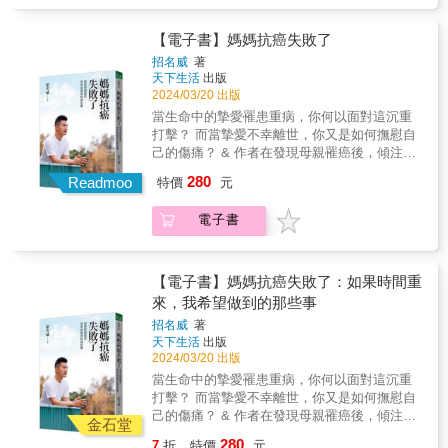
心臟從AR導航脊椎手術 到高難度血型不相容
個「有母親的節」&＊刻在我心裡的名字_那些
許書華_醫師、作家／梁茜雯_小提琴家／黃兆
腎臟移植成功跨越每一次挑戰 更是病人勇氣
為我的人生持續加溫的每個你「希望以後能幫
徽_公視董事／黃健予_換心人、電視劇《額外
與信心的根源來到臺中榮民總醫院求醫的民
【電子書】媽媽抗癌失敗了
助更多人。」十七歲的她們「你沒有媽媽！」
旅程》原型／賈永婕_台北101董事長／蔡宇哲
眾，許多都是區域醫院或診所無法處理的病
招名威
著
不，我有五位媽媽「我被轉學三次。」一輩子
_《哇賽心理學》創辦人兼總編輯／謝文憲_企
人，身為中部地區唯一的國家級醫學中心，臺
天下生活
出版
的貴人師長&【專文推薦】吳明賢_臺大醫院院
業講師、作家、主持人／羅一鈞_衛福部疾管署
中榮總深知背負著眾多病人與家屬的深切期
2024/03/20 出版
長／林宏榮_奇美醫學中心院長、醫策會前執行
副署長／蘇怡寧_慧智基因股份有限公司董事長
待。面對民眾無助與著急的心，無論是凶險惡
當生命中的摯愛罹患重病，你何以面對這沉重
長／神老師＆神媽咪_國小老師、作家／張書森
暨執行長
疾或迷霧般的病情，這裡的醫護人員從不怕挑
打擊？ 而當摯愛不幸離世，你又是如何撫慰自
_臺灣大學健康行為與社區科學研究所教授暨所
戰，只要是為病人好，為解病人之苦，他們責
己的傷痛？ & 作者在發現母親罹癌後，傾注全
長／葉丙成_教育部次長／楊斯棓_醫師、《要
無旁貸、拚盡全力。全臺第一例AR結合脊椎導
力和她共同抗癌， 一路相伴、細心照顧。 因為
有一個人》作者／蕭靜雯_國立教育廣播電臺主
280
航手術因為害怕手術失敗終身癱瘓，她忍耐脊
Readmoo
特價
元
母子感情太過親密，在母親離世之初，他幾乎
持人&【溫暖推薦】江文莒_臺大醫院雲林分院
椎側彎58度的全身不適長達20年，漸漸的連左
無法承受這巨大悲傷， 只能在日後，透過各種
副院長／孟買春秋_《路透社》前記者／施景中
手都失去知覺，最後終於鼓起勇氣踏入中榮心
電子書
方式，慢慢梳理、轉化自己的情緒。 & 照顧罹
_臺大醫院產科主任／陳建仁_中研院院士暨特
肌梗塞竟引發心室破洞用傳統外科開心手術補
患重病的家人時，幾乎所有人的注意力都會在
聘研究員／陳永興_羅東聖母醫院前院長／郭昱
心是大手術，對年長者更是大挑戰，幸好在中
病人身上，而疏忽了照顧者可能承受的焦慮、
晴_立法委員／許書華_醫師、作家／梁茜雯_小
榮遇見了心導管補心高手，不需要動開心手
悲傷、壓力、悔恨與諸多對生命的不解。透過
提琴家／黃兆徽_公視董事／黃健予_換心人、
【電子書】媽媽抗癌失敗了：如果時間重
術，且成功率極高紅斑性狼瘡病人陷入昏迷十
作者回憶母親生病、治療、離世的過程，或許
電視劇《額外旅程》原型／賈永婕_知名藝人／
來，我希望做到的那些事
四歲小病人肺出血不止，跨科別醫療團隊大膽
我們也能鼓起勇氣，回頭面對自己曾經逃避的
蔡宇哲_《哇賽心理學》創辦人兼總編輯／謝文
決定採用葉克膜，和閻羅王來回拔河十多天，
招名威
著
悲傷。 & 這悲痛就像一道傷口，當我們刻意遮
憲_企業講師、作家、主持人／羅一鈞_衛福部
天下生活
出版
終於把她從鬼門關拉了回來史上最高癌指數病
掩，可能表面上看來平靜無波，但一輩子都無
疾管署副署長／蘇怡寧_慧智基因股份有限公司
2024/03/20 出版
人睪丸癌已經擴散到腹腔，甚至包住腹部主動
法痊癒；若我們願意勇敢掀開，或許一時之間
董事長暨執行長
脈和下腔靜脈，醫療團隊挑戰二十三小時的馬
當生命中的摯愛罹患重病，你何以面對這沉重
會血流如注、劇痛難忍，但它終有結痂、痊癒
拉松手術，總共動用六位醫師接力，終於順利
打擊？ 而當摯愛不幸離世，你又是如何撫慰自
的一天。 & 感動推薦 & 方季惟｜歌手．演員
完成全身水腫到底是心臟還是腎臟造成的肚子
己的傷痛？ & 作者在發現母親罹癌後，傾注全
艾彼（王昱勻）｜諮商心理師．長銷作家 林靜
金石堂
腫得像顆水球，連走路都會喘，反覆進出多家
力和她共同抗癌， 一路相伴、細心照顧。 因為
儀｜醫師．前立委 畢柳鶯｜復健科醫師．《斷
280
7
折
特價
元