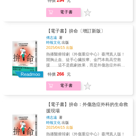
294
特價
元
綱信醫師是台灣第一批到宅牙醫，14年來服務
醫學筆記， 結合臨床故事、醫病關係互動、患
能更清楚地描繪這些人際間的關係與疾病挑
錄療養院中發生的生老病死。透過細膩的筆觸
將近600個家庭，他用說故事的方式，具體描繪
者與家屬的各式提問與盲點， 兼及癌症預防、
戰，如何提供了值得省思的觀察。」
和感人的故事，讓大家反思自己的人生價值。
電子書
長照家庭遇到的嚴峻考驗、家人間的深情羈
治療，甚至跨越生死界線，擁抱家庭與愛， 不
&mdash;&mdash;閻雲 ★&& &來自醫療現場第
●提早預習和面對老化—預習年老的你透過長者
絆，真摯動人。想知道口腔相關的疾病徵兆、
只教你抗癌，而是提點如何與癌共存、正確面
一手故事與資訊彙整，一本獻給當代人正確看
的生命故事，汲取生活智慧，並學習珍惜當下
照顧技能、療程選擇、臨終照顧，本書配備最
對疾病的心態與知識， 為深陷孤絕的人們，點
待癌症的健康之書。 ★&& &在抗癌中重塑面對
與提早規劃未來。●提升應對技巧與建立信心—
完整衛教知識懶人包，協助減輕照顧者面臨的
亮一抹微光⋯⋯ 「這不完全是一本醫學書籍，
【電子書】拚命〔增訂新版〕
疾病的心態，再次掌握人生選擇權，讓生命
照護者從故事中幫助照護者調適心理狀態，增
沉重課題，像是如何選擇適合長輩的口腔裝
也不僅僅討論診斷、治療或病人的心路歷程。
reset，重新開機！ ★&& &涵納面對癌症的預
強應對及挑戰的信心。●選擇長照機構須知—不
傅志遠
著
置、幫助長輩落實正確潔牙習慣等等。本書特
我更想探討地，是醫病關係中的『人』與
時報文化
出版
防、治療、家族遺傳、心理建設，及疾病本身
茫然老人機構對現代人的需求越來越多，本書
色：1. 銀髮族照護，從口腔開始：在台灣，80
『人』之間的互動&mdash;&mdash;不僅是醫
2025/04/15 出版
與醫藥的相關發展歷程。 ／ 「他是我所僅見重
能讓你快速掌握重點，並根據台灣國內狀況及
歲以上的長者，只有四成擁有20顆自然牙齒，
者與病人，還包括醫者與病人家屬、病人與家
視人文素養高於專業的一位校長。他是我所僅
考量因素，提供最適切的照護建議。●樂活筆記
熱播醫療韓劇《外傷重症中心》臺灣真人版！
65歲以上的長者，全口無牙的比率已超過
屬，甚至是病人周遭的親人與朋友們。此些互
見不只看重病體，還重視醫心的一位腫瘤專
—活到老學到老每篇文章末附樂活筆記，從中
開胸止血、徒手心臟按摩、金門本島高空救
10％。而台灣人的牙周病盛行率高達80%，一
動，有的源於心理上的關懷，有的基於個人對
家。謝謝閻校長的書，我知道，這是一本每個
獲得更多啟發與省思。【WHO需要這本書】
援……這不是戲劇效果，而是外傷急症外科的
旦罹患牙周病，慢性牙周病釋放的炎性因子可
疾病的理解；有些意見可能過於主觀，甚至難
人都需握讀在手的病之書、心之書，藉以得生
✓40歲～銀髮以上✓正照護長輩的子女✓想為自
拚命現場，有他們對生命的堅持，才能替病患
能進入血液循環，與阿茲海默症、心血管疾
266
以執行，或因為過度的愛而無法施行。我從經
Readmoo
特價
元
的書。」 &mdash;&mdash;鄭穎（臺北醫學大
己規劃晚年者✓夫妻相伴，彼此照顧的配偶✓關
搶到「活下去」的門票。在離死亡最近的地方
病、糖尿病控制不良及慢性呼吸道疾病密切相
歷過的病患汲取例子，希望透過真實的情境，
學通識教育學院專任教授） 當丈夫得知罹癌妻
心生命議題研究者✓社福、醫療、心理、社工
奮戰──32篇用手術刀寫下的生命故事走入醫療
關。擁有好牙口，才能帶來好食欲，而好食欲
能更清楚地描繪這些人際間的關係與疾病挑
電子書
子時日無多， 索性辭去美國教職伴妻抗癌， 日
相關從業者【蔚藍文化延伸閱讀】▸ 10秒矯正
現場，來到忙碌紛亂的外傷急症外科這裡是和
是營養均衡的先決條件，營養攝取均衡，更能
戰，如何提供了值得省思的觀察。」
復一日悉心呵護，對妻子而言天天都是情人
姿勢練習操▸ 小病自療，家庭常備偏方大全▸ 一
死神搶奪生命的戰場──因車禍而四分五裂的臟
提升高齡者的生活品質。2. 到宅牙醫給照顧者
&mdash;&mdash;閻雲 ★&& &來自醫療現場第
節； 陪伴母親走過病途的女兒， 兩人共同書寫
看就懂！年輕人的健康說明書▸ 3C時代孩子護
器，在最短的時間內切除止血；已經是一直線
最完整的口腔照護指導：例如當固體食物吞嚥
一手故事與資訊彙整，一本獻給當代人正確看
一份日記， 母親與女兒、女兒與母親， 成為相
眼全攻略
的心電圖，心臟卻在胸腔切開直接按壓下恢復
【電子書】拚命：外傷急症外科的生命救
時間超過10秒、液態飲品超過3秒，有可能就代
待癌症的健康之書。 ★&& &在抗癌中重塑面對
互支持的夥伴， 最後母親成功戰勝乳腺癌， 女
了跳動。手術室一再上演生命的脆弱與堅韌，
援現場
表吞嚥功能異常等。另外，飲用流質的營養補
疾病的心態，再次掌握人生選擇權，讓生命
兒則考上醫學系，往成為一名醫生的途中邁
外科醫師的使命就是堅持到最後一刻，讓每個
充品後不能只漱口而已，還是要認真刷牙，因
reset，重新開機！ ★&& &涵納面對癌症的預
傅志遠
著
進⋯⋯ 抗癌過程中，無論是對病患本身或對照
遭遇意外的人能繼續自己的人生。這裡也是人
為這些黏稠度高的飲品含有碳水化合物和澱
時報文化
出版
防、治療、家族遺傳、心理建設，及疾病本身
顧者而言，那漫漫長路絕非「樂觀」、「積
性的試煉場──拚命搶救回來的生命卻成了植物
2025/04/15 出版
粉，殘留在牙齒表面和牙縫間隙，很容易滋生
與醫藥的相關發展歷程。 ／ 「他是我所僅見重
極」等三言兩語鼓勵的話得以撫慰，期間彷彿
人、重傷送醫的死刑犯該不該救？生命本該無
牙菌斑。
視人文素養高於專業的一位校長。他是我所僅
熱播醫療韓劇《外傷重症中心》臺灣真人版！
沒有盡頭的往復磨折，抑或追蹤期間對那「未