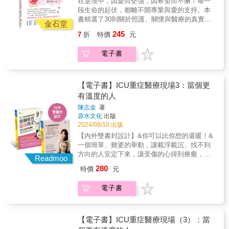
動推薦！碧凰將生態帶入醫院，透過觀察親近
在逆境中，因愛而堅強，因希望而不懈！每一
&mdash;&mdash;高美玲& 國立台北護理健康
品質，以及如何在病人的最後旅程中成為依靠
萬物的生滅，讓病人體會存在與失落的本然，
段生命的起伏，都離不開專業與愛的支持。本
大學教授透過阿長的分享，相信大家能更加瞭
的守護天使。本書不只是醫療與照護的記錄，
讓自然的力量安撫受傷的心靈，喚起生存動
書精選了30則關於照護、關懷與醫療的真實故
解同理精神障礙的朋友，也能成為醫護人員身
更是關於如何運用專業知識提升照護品質。願
金石堂
力。&&&&&mdash;&mdash; 汪淑媛& 國立暨
事，涵蓋中風、失智症、癌症等多種病症所帶
後的守護力量。&mdash;&mdash;游竹萍& 臺
將本書獻給每一位面對病痛的家庭成員和醫療
245
7
折
特價
元
南大學社會政策與社會工作學系教授這本書是
來的挑戰。透過這些故事，我們看到家屬如何
北市勞動局副局長感動推薦汪淑媛& 國立暨南
從業者，以及正在或即將面對生命挑戰的人
碧凰在又一村的定點觀察成果及參與團體生命
在病榻旁陪伴，也看到護理人員如何運用專業
大學社會政策與社會工作學系教授許中光& 自
們。本書特色： 感人至深：真實故事刻劃出
電子書
轉折的具體描繪。&mdash;&mdash;許中光&
知識與創意方法，為病人提供全方位的照護。
然工作者陳俊霖& 亞東紀念醫院心理健康與綠
生命最真摯的情感與人性，讓人不禁動容。
自然工作者她是用生態療癒心靈的體驗者、實
全書分為兩個篇章：〈逆風中守護的愛〉與
色照護科主任、荒野保護協會常務監事高美玲&
知識豐富：不僅分享感人的故事，更提供護理
踐者、先行者，更是本土精神醫療史與自然心
〈白衣天使之愛〉。第一篇記錄了家屬在面對
國立台北護理健康大學教授游竹萍& 臺北市勞
與照護方面的實務知識與建議。 實用指引：
靈療癒的記錄者與見證者。&mdash;&mdash;
至親病痛時的無悔抉擇與深刻情感，例如如何
【電子書】ICU重症醫療現場3：當個更
動局副局長許正典& 臺安醫院身心心智科暨景
對於正面臨病痛或陪伴病人的讀者，書中提供
陳俊霖& 亞東紀念醫院心理健康與綠色照護科
陪伴記憶模糊的親人、安頓長輩的餘生，以及
有溫度的人
美醫院精神科主任林希陶& 高雄市立成功特殊
了實際可行的經驗分享。 適合各類讀者：無
主任我喜歡她創意的照護方式，透過綠色照護
尊重病人的最後願望。第二篇則著重於護理師
教育學校 臨床心理師誰需要這本書：．精神疾
論是護理師、家屬還是病人，都能從中找到共
陳志金
著
輔助療法與生態活動，重建這些病人與自我、
的實務經驗與專業奉獻，包括應用創新及科學
病患者與家屬．精神疾病相關醫療照護人員．
鳴與力量。 醫護教育必備：作為護理教育素
原水文化
出版
他人、環境及至高者間的關係。這本書是精神
方法，為病患減輕病痛、預防感染、促進睡眠
關心精神照護相關議題的讀者精神疾病依據嚴
材，能幫助提升醫護人員的專業素養與同理
2024/08/10 出版
科照護與靈性護理的典範之書。
及如何在困境中提供心理支持，改善病患生活
重程度可分為：嚴重型精神病：一般指思覺失
心。用真心守護，溫暖病患心靈，在醫病路程
【內外雙書封設計】&你可以比你想的還暖！&
&mdash;&mdash;高美玲& 國立台北護理健康
品質，以及如何在病人的最後旅程中成為依靠
調症、妄想症、躁鬱症、情感性思覺失調症及
中傳遞無限希望！
一個簡單、雞婆的舉動，讓載浮載沉、找不到
大學教授透過阿長的分享，相信大家能更加瞭
的守護天使。本書不只是醫療與照護的記錄，
重度憂鬱症&hellip;&hellip;等。精神官能症：包
方向的人安定下來，讓受傷的心得到療癒，讓
解同理精神障礙的朋友，也能成為醫護人員身
更是關於如何運用專業知識提升照護品質。願
Readmoo
括憂鬱症、焦慮症、恐慌症、畏懼症、強迫
「善的循環」就此展開。&**無論在什麼位置，
後的守護力量。&mdash;&mdash;游竹萍& 臺
將本書獻給每一位面對病痛的家庭成員和醫療
280
特價
元
症、慮病症&hellip;&hellip;等。
我們都可以選擇，當一個更有溫度的人**來來去
北市勞動局副局長感動推薦汪淑媛& 國立暨南
從業者，以及正在或即將面對生命挑戰的人
去的病人，是最好的同理心教材。讓人逐漸學
大學社會政策與社會工作學系教授許中光& 自
們。本書特色： 感人至深：真實故事刻劃出
電子書
會「解讀」那些看了一頭霧水的舉動，讓人深
然工作者陳俊霖& 亞東紀念醫院心理健康與綠
生命最真摯的情感與人性，讓人不禁動容。
刻體會醫療不只是冷冰冰的議題，而是有愛、
色照護科主任、荒野保護協會常務監事高美玲&
知識豐富：不僅分享感人的故事，更提供護理
有關懷、有溫度的救治。&★生死邊緣的觀察_
國立台北護理健康大學教授游竹萍& 臺北市勞
與照護方面的實務知識與建議。 實用指引：
那些用「心眼」才看得見的隱藏版需求&「我們
【電子書】ICU重症醫療現場（3）：當
動局副局長許正典& 臺安醫院身心心智科暨景
對於正面臨病痛或陪伴病人的讀者，書中提供
想要開車把他載回去。」同理家屬的為難&「你