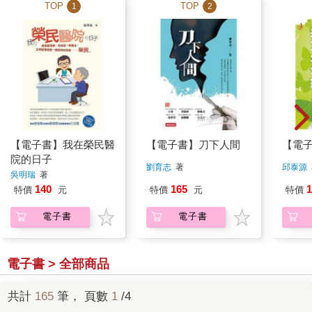
TOP
TOP
1
2
【電子書】我在榮民醫
【電子書】刀下人間
【電
院的日子
劉育志
著
邱泰源
吳明瑞
著
140
165
1
特價
元
特價
元
特價
電子書
電子書
電子書 > 全部商品
共計
165
筆， 頁數
1
/4