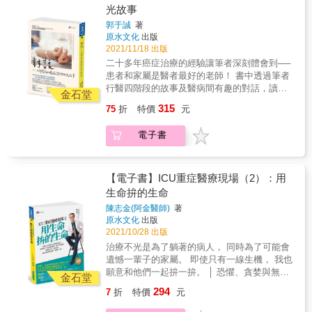
重點〕 ．換位思考：以第一人稱撰寫，除了讓
光故事
讀者感同身受外，也讓讀者思考，如果是你會
郭于誠
著
怎麼做？ ．醫病溝通：由醫病間的小衝突，找
原水文化
出版
到彼此可接受的平衡點，並從中獲得同理的力
2021/11/18 出版
量。 ．蘋果理論：巧妙運用果皮、果肉與果核
二十多年癌症治療的經驗讓筆者深刻體會到──
三者的聯結，直擊核心問題。 ．完整善終：從
患者和家屬是醫者最好的老師！ 書中透過筆者
疾病思索人生的完整歷程，身心靈的善終，可
行醫四階段的故事及醫病間有趣的對話，讀者
使生命的終點，重新成為起點。 ．經驗承傳：
金石堂
可以見證醫者的成長與蛻變，同時也能一窺同
一代傳一代，將寶貴的醫學智慧與經驗傳承下
315
75
折
特價
元
理的力量，從中開啟善的循環，使醫病關係更
去，為培養「好醫師」貢獻心力。
圓融、社會更良善。 此外，好醫生除了醫
電子書
「生」之外，還要能醫「死」！醫生不是神，
無法預知病患的未來，但期許醫者可以成為診
間室的一盞溫暖的光，陪伴病患與家屬面對未
知的恐懼，甚至走完「善終」的道路。 〔本書
【電子書】ICU重症醫療現場（2）：用
重點〕 ．換位思考：以第一人稱撰寫，除了讓
生命拚的生命
讀者感同身受外，也讓讀者思考，如果是你會
陳志金(阿金醫師)
著
怎麼做？ ．醫病溝通：由醫病間的小衝突，找
原水文化
出版
到彼此可接受的平衡點，並從中獲得同理的力
2021/10/28 出版
量。 ．蘋果理論：巧妙運用果皮、果肉與果核
治療不光是為了躺著的病人， 同時為了可能會
三者的聯結，直擊核心問題。 ．完整善終：從
遺憾一輩子的家屬。 即使只有一線生機， 我也
疾病思索人生的完整歷程，身心靈的善終，可
願意和他們一起拚一拚。 │ 恐懼、貪婪與無知
使生命的終點，重新成為起點。 ．經驗承傳：
金石堂
都在考驗人性， 在生死交關的加護病房(ICU)，
一代傳一代，將寶貴的醫學智慧與經驗傳承下
294
7
折
特價
元
呈現的往往是最真實的那一面。 █ 看過這本
去，為培養「好醫師」貢獻心力。
書，他們這樣說 █ 楊斯棓_醫師、《人生路