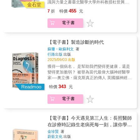
更必須直面生命的有限。《罹癌母親給的七堂
識與力量之書臺北醫學大學外科教授杜世興繼
何找尋專業盟友「安寧居家團隊」的幫助，更
CEA、CA153時，卻發現異常升高（意味著有
點亮一盞燈，照亮你走過「無常、無苦、無
金石堂
維護尊嚴，以及如何取得死亡診斷書等後續流
課・續篇》記錄了作者母親「躋身癌症過來
2022年前發行著重乳癌知識的《台灣女性乳癌
準備了「居家照護安心錦囊」，解答照顧者最
遠處轉移之慮），接著檢視肺部電腦斷層，天
我」的自在天堂。」──蔡淇華（作家）【感動
455
程。第五章：獨行者的在宅善終與照顧者的溫
7
折
特價
元
人」、「確定復發」、「癌細胞轉移」、乃至
白皮書》，詳細剖析乳癌成因與治療選擇後，
害怕的難題：吃不下要硬塞嗎？病人喘或昏迷
啊！竟然發現數顆微小肺部轉移病灶，也就是
推薦】楊士毅 剪紙藝術家楊斯棓 蔣渭水基金會
柔叮嚀隨著社會結構改變，一個人的善終也成
「病況急轉直下」的過程中，醫生「水來土掩
再度以全新風格呈現的第二本著作《乳癌路上
要不要送急診……讓家屬在守護親人時，能有
宣布她已進展至四期乳癌。在此重大發現衝擊
董事
為重要議題。書中為獨居者列出居家善終的建
電子書
採取緩和治療」時的種種考量，以及「後援部
不孤單：診療室的生命故事》。不同於先前以
專業團隊及知識作為後盾不驚慌。第四章：當
下，只好取消原先計劃的手術，改成先進行化
議步驟（事前規畫 → 臨終準備 → 死亡當日與
隊面臨大考驗」時的因應之道，既細膩描繪病
醫學知識為主軸，本書以「診療室的生命故
生命進入倒數——陪親人優雅轉身的指南本章
學治療。走過38年行醫的歲月，看過無數案
後續）與四大支柱（法律護盾，照護盟友，鄰
人在痛苦與尊嚴之間的掙扎，也刻劃了家屬如
事」為題，娓娓道出乳癌病患在確診與治療歷
談及臨終過程——抵達前數月、數週、數天及
例，不論是年輕還是高齡乳癌，當然其中更不
里應援網，把臥室變成溫馨的安寧終站），強
何在病患「最後一搏」與「病情急轉直下」的
程中所經歷的真實心聲，也涵蓋了許多與乳癌
【電子書】製造診斷的時代
當天，提供各階段的照護與陪伴指引。此時的
乏來的時候已經錯過黃金治療時期的患者，著
調「一個人的圓滿，不代表孤單」。最後，作
關口共同做出選擇，接受生命的黃昏，也學會
診療相關的重要知識與進展。少女的祈禱！只
陪伴不僅是生理上的，更是靈性上的。書中教
實對家庭及社會資源都造成問題。乳癌的早期
蘇珊・歐蘇利文
著
者將關懷轉向照顧者，提供處理預期性悲慟的
好好道別。＊＊＊＊＊＊＊在本套書中，作者
願擁有「健康」一位21歲念大學的青春小女
導讀者如何聽見臨終者沒說出口的害怕，並透
行路出版
出版
偵測與治療能有效的提高長期存活率，近年來
建議，提醒照顧者在付出的同時，也要給予自
以「精神科醫師」與「心理腫瘤學家」的專業
孩，因為左乳被外院診斷罹患乳癌而來尋求醫
過「人生四句話」——說愛、言謝、道歉、辭
2025/09/03 出版
乳癌篩檢觀念的倡導，以及藥物研發並配合臨
己溫柔的撫慰，讓生命在告別後，轉化為持續
素養，將至親抗癌的歷程化為珍貴紀錄，並註
助，當時原先規劃為她直接進行手術。然而命
別，來修復關係、不留遺憾。此外，針對台灣
床試驗，讓我們對乳癌治療成效往前邁進一大
獲得一個病名， 是幫助我們變得更健康，還是
前行的力量 。這是一本結合臨床實務、文化反
解許多實用的醫療資訊與術語，既可做為病人
運真的捉弄人，不僅讓她在這麼青春年華就罹
多元的社會背景，書中羅列了不同宗教的臨終
步。文中有多個案例探討其他良性乳房疾病的
變得更加脆弱？ 被譽為當代最偉大腦神經醫學
思與生命教育的善終指南，帶領讀者認識如何
與家屬的重要參考，也適合醫療人員與學生研
患乳癌，更令人扼腕的是，竟然是如此嚴重期
儀式與引導，並詳述了死亡來臨時的實務處
因應法則，經由實際診療過程，導入正確治療
家──奧立佛・薩克斯真正的傳人 英國腦神經權
在家中平安走完人生最後一程。這不僅是一本
讀。書中從心理腫瘤學的觀點，呈現癌症歷程
數的乳癌！可是當我檢視她血中腫瘤指標
理，包括如何判斷死亡、如何進行遺體護理以
觀念，免於面對乳房疾病徬徨無助的窘境。本
威醫師暨惠康圖書獎得主 《腦內風暴》、《謎
醫療指引手冊，更是一本關於愛、尊嚴與勇氣
中病人、家屬與醫護人員的心理調適，並透過
343
CEA、CA153時，卻發現異常升高（意味著有
Readmoo
特價
元
維護尊嚴，以及如何取得死亡診斷書等後續流
書希望藉由結合知性與感性，能嘉惠到更多的
病睡美人》作者 ～蘇珊・歐蘇利文～ 探索社會
的生命之書。我希望讀者在翻閱此書後，能獲
案例與文獻整理，提供可行的因應方法。這既
遠處轉移之慮），接著檢視肺部電腦斷層，天
程。第五章：獨行者的在宅善終與照顧者的溫
朋友，挽救更多的乳癌患者，增進更多家庭的
醫學最新力作 ◆《週日泰晤士報》即時暢銷書
得勇氣與家人開啟這場生命對話。當我們願意
是一份個人生命經驗的真摯書寫，也是一部兼
啊！竟然發現數顆微小肺部轉移病灶，也就是
柔叮嚀隨著社會結構改變，一個人的善終也成
電子書
幸福。〡專文推薦〡五月天 阿信臺北醫學大
◆BBC Radio 4「本週好書」選書 ◆《泰晤士
打破沉默，死亡便不再只有陰冷與恐懼，而是
具知識性與實用性的讀物。◎本書特色：（1）
宣布她已進展至四期乳癌。在此重大發現衝擊
為重要議題。書中為獨居者列出居家善終的建
學前校長 閻雲
報》、《衛報》、《倫敦標準晚報》、《新政
充滿光與溫暖。這是我身為安寧居家護理師，
癌症照護是跨專科、甚至跨學門的學問，本書
下，只好取消原先計劃的手術，改成先進行化
議步驟（事前規畫 → 臨終準備 → 死亡當日與
治家》、《愛爾蘭時報》2025年度最佳好書之
在陪伴許多案家幽谷送別後，想送給社會最深
整理上百條注釋，涵蓋精神醫學、腫瘤醫學、
學治療。走過38年行醫的歲月，看過無數案
後續）與四大支柱（法律護盾，照護盟友，鄰
一 ◆◆◆ 黃涵榆／臺灣師範大學英語系教授
情的一份禮物。願我們都能在熟悉的地方，伴
【電子書】今天遇見第三人生：長照醫師
營養學、居家照護、安寧療護等，幫助讀者更
例，不論是年輕還是高齡乳癌，當然其中更不
里應援網，把臥室變成溫馨的安寧終站），強
──專文導讀 吳佳璇／遠東聯合診所身心科主治
隨家人的呢喃與愛，輕輕地、圓滿地放手。讓
在診療時記錄生老病死每一刻，讓你學會
加理解。（2）以心理腫瘤學觀點為主軸，帶領
乏來的時候已經錯過黃金治療時期的患者，著
調「一個人的圓滿，不代表孤單」。最後，作
醫師 吳易叡／成功大學全校不分系學士學位學
愛，在尊嚴的守護下，化作一個充滿溫度的圓
照護長輩、從容迎接晚年生活
讀者認識不同的心理調適歷程，並從文獻回顧
實對家庭及社會資源都造成問題。乳癌的早期
金珍賢
著
者將關懷轉向照顧者，提供處理預期性悲慟的
程副教授 卓惠珠／幫助高功能自閉與亞斯伯格
滿逗點。——楊婉萍
與個案分析中，找出成功調適的「know
蔚藍文化
出版
偵測與治療能有效的提高長期存活率，近年來
建議，提醒照顧者在付出的同時，也要給予自
版主 翁士恆／臺北市立大學心理與諮商學系副