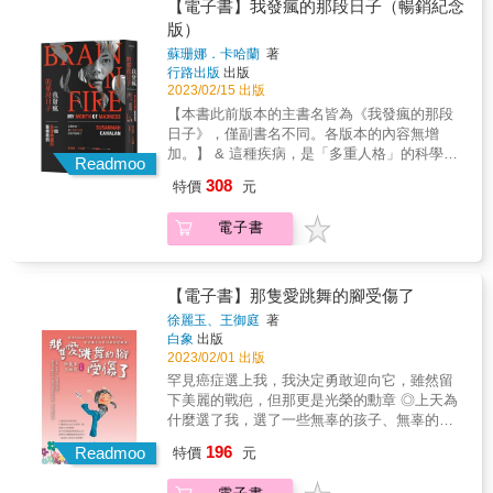
霸凌），甚至經歷轉換工作的苦、擇偶、身心
【電子書】我發瘋的那段日子（暢銷紀念
的疾病等等，這些都是當年無憂無慮的她們長
版）
大前不知道的事，統統毫無保留寫下來，是一
蘇珊娜．卡哈蘭
著
本標準的「中年寫真集」。 & 這不只是一本寫
行路出版
出版
給中年人的書，更是寫給20＋以後年輕人的
2023/02/15 出版
書。作者非常希望能將這些年的經歷分享給中
【本書此前版本的主書名皆為《我發瘋的那段
年人，並傳授給年輕人，以彌補「當年的我如
日子》，僅副書名不同。各版本的內容無增
果有人教我，如何在有限的光陰裡，能夠把握
加。】 & 這種疾病，是「多重人格」的科學新
時機，發揮得更多，更溫柔地待人，並向這些
Readmoo
解？ 「好看極了！」亞馬遜網路書店累計約七
曾溫柔對待我們，卻可能沒有機會再碰面的人
308
特價
元
千名讀者近滿分好評， 全球售出約三十國版
（包括自己在內），好好說再見」這種遺憾。
權，狂銷數百萬冊，並獲改編為同名電影， 真
& 同時，還希望告訴年輕人「生命不是完美
電子書
人真事回憶錄，出版十年穩居亞馬遜「醫療專
的，但不完美的我們還是長大了、變老了，千
業傳記」Top 20！ 寫下心理學、神經科學與免
萬不要因為人生不完美就不開心！能活下來都
疫學研究新頁，國際權威醫學期刊《刺胳針》
是幸運的。」 &
評道： 「精彩懸疑，讓人一口氣讀到最後一頁
【電子書】那隻愛跳舞的腳受傷了
才罷休。極力推薦。」 ＊＊＊ & 「完全變了個
徐麗玉、王御庭
著
人是什麼感覺？」 & 起先，卡哈蘭只覺得左手
白象
出版
臂不時隱隱刺痛，懷疑遭到蟲咬，然而除蟲專
2023/02/01 出版
家徹底檢查她的住處後，掛保證沒有蟲害；她
罕見癌症選上我，我決定勇敢迎向它，雖然留
上醫院做了多種檢查也沒有查出病因。爾後她
下美麗的戰疤，但那更是光榮的勳章 ◎上天為
的異狀愈來愈多，行為舉止猶如中邪：頻繁恍
什麼選了我，選了一些無辜的孩子、無辜的家
神、莫名恐慌、幻視幻聽、感覺自己靈魂出
庭？既然躲不掉那就來吧！ ◎如果缺乏希望就
196
竅、動作舉止詭異，而且妄想旁人要害她
Readmoo
特價
元
自己創造希望，如果灰暗那就自己成為太陽，
&hellip;&hellip;終於，她住進了醫院。 醫院的
讓悲傷成為成長的糧食。 ◎經歷無數次難以承
精神科、癲癇科和免疫科等各科醫生，安排卡