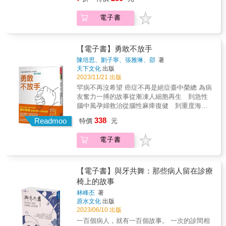
醫院急診門診始終找不到病因，幸好中榮做出
母子感情太過親密，在母親離世之初，他幾乎
食善終》作者 陳秀丹｜陽明交大附醫主治醫
及時處置，終於確立診斷，結束痛苦的迷途之
無法承受這巨大悲傷， 只能在日後，透過各種
師．《向殘酷的仁慈說再見》系列作者 陳怡如
電子書
旅本書收錄14個臺中榮總與病人攜手對抗各種
方式，慢慢梳理、轉化自己的情緒。 & 照顧罹
｜全人關懷師．《陪你走過疾病四季》作者 黃
急重難罕疾病的真實案例，從頂尖醫療到全人
患重病的家人時，幾乎所有人的注意力都會在
越綏｜作家．國際單親兒童文教基金會創辦人
醫療，從緊急救護到長期照顧，臺中榮總每一
病人身上，而疏忽了照顧者可能承受的焦慮、
魏德聖｜導演 （依姓氏筆畫排序） & 抗癌成功
次醫療技術的超越，都是為了讓更多病人擁有
悲傷、壓力、悔恨與諸多對生命的不解。透過
【電子書】勇敢不放手
只是曾經擁有的成果，想要天長地久，除了脫
更好的治療與照顧，也希望讓仍在疾病中迷惘
作者回憶母親生病、治療、離世的過程，或許
胎換骨徹底改造再世為人外， 最多就只能努力
陳培思、劉子寧、張雅琳、邵
著
的人知道，只要積極面對、勇敢去試，相信好
我們也能鼓起勇氣，回頭面對自己曾經逃避的
天下文化
出版
與癌共存了。沒有奇蹟，才是多數癌症病患及
醫院、好醫師，生命將有機會擁有第二個起
悲傷。 & 這悲痛就像一道傷口，當我們刻意遮
2023/11/21 出版
其家屬所經歷的過程。────────台灣大學生
點。感動推薦在科技業被譽為是台灣「護國神
掩，可能表面上看來平靜無波，但一輩子都無
命科學院生化科技系教授 許瑞祥 & 寫作過
罕病不再沒希望 癌症不再是絕症臺中榮總 為病
山」之時，本書也將引起大眾對中榮的關注與
法痊癒；若我們願意勇敢掀開，或許一時之間
程，作者彷彿把已經結疤的傷口，強行挖開，
友奮力一搏的故事從漸凍人細胞再生 到急性
支持，發現我們的醫療正不斷以科技、創新及
會血流如注、劇痛難忍，但它終有結痂、痊癒
重新經歷傷痛的過程，真是令人感佩！ 對同樣
腦中風孕婦救治從腦性麻痺復健 到重度海洋
團隊合作的精神前進，是全民的「護國神
的一天。 & 感動推薦 & 方季惟｜歌手．演員
經歷這種傷痛的讀者，相信本書能引起共鳴，
性貧血治療從醫治到陪伴 中榮醫護團隊共同
盾」。──馮世寬 國軍退輔會主任委
338
艾彼（王昱勻）｜諮商心理師．長銷作家 林靜
Readmoo
特價
元
從而緩解傷痛，療癒心靈。────────台灣大
迎戰成立特色醫療中心 發展智慧、再生、尖
儀｜醫師．前立委 畢柳鶯｜復健科醫師．《斷
學生命科學院生化科技系名譽教授 黃青真 &
端、精準醫療 努力接住每位病友 成為急重難
食善終》作者 陳秀丹｜陽明交大附醫主治醫
電子書
我相信，不管是癌友、癌友家屬，甚至是一般
罕症患者的堅強後盾作為中部唯一國家級醫學
師．《向殘酷的仁慈說再見》系列作者 陳怡如
民眾，在閱讀本書時，都會有不同的收穫和啟
中心，中榮理當善盡責任，提升急重難罕症的
｜全人關懷師．《陪你走過疾病四季》作者 黃
發。而招教授也提醒所有人，要珍惜眼前和親
醫療照護量能，成為病友最堅強的後盾。──臺
越綏｜作家．國際單親兒童文教基金會創辦人
人相處的幸福，想說的話、想做的事，就要去
中榮民總醫院院長 陳適安感動推薦賴清德
【電子書】與牙共舞：那些病人留在診療
魏德聖｜導演 （依姓氏筆畫排序） & 抗癌成功
落實，不要在生命急轉處徒留遺憾。──────
副總統薛瑞元 衛生福利部部長馮世寬 國軍
椅上的故事
只是曾經擁有的成果，想要天長地久，除了脫
台灣癌症基金會副執行長 蔡麗娟 &
退輔會主任委員臺中榮總是臺灣中部地區唯一
胎換骨徹底改造再世為人外， 最多就只能努力
林峰丕
著
的國家級醫學中心，從不懈怠地堅守在崗位
原水文化
出版
與癌共存了。沒有奇蹟，才是多數癌症病患及
上，肩負照護民眾健康的責任，更守護著急、
2023/06/10 出版
其家屬所經歷的過程。────────台灣大學生
重、難、罕病人的希望。當臨盆與腦中風同時
命科學院生化科技系教授 許瑞祥 & 寫作過
一百個病人，就有一百個故事。 一次的診間相
來襲該先處置產婦的中風，還是優先處理將臨