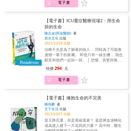
電子書
引》作者 他是全天候的蝙蝠俠。加護病房的陳
醫師，總有幾十位病人跟家屬需要他醫治及溝
通，而粉專的陳醫師，一發文往往療癒數萬到
數十萬人心。 溫美玉_全臺最大教學社群「溫
【電子書】ICU重症醫療現場2：用生命
老師備課party」創始人 陳醫師不斷從病人及家
拚的生命
屬的回饋中，修正應對姿態。借鏡陳醫師的經
陳志金(阿金醫師)
著
驗與智慧，能立即應用到家庭及教室現場，讓
原水文化
出版
所有人在關係裡都是贏家。 詹皓凱（Dr.Bird）
2021/10/28 出版
_泌尿專科醫師、漫畫家 仗義直言下，阿金有
治療不光是為了躺著的病人， 同時為了可能會
著一顆暖心。他把「ICU」轉化為「I See
遺憾一輩子的家屬。 即使只有一線生機， 我也
You」，先了解家屬情緒背後的不安和期待，才
願意和他們一起拚一拚。 │ 恐懼、貪婪與無知
能站在同一陣線對抗疾病。 吳淋禎_護理師、
Readmoo
都在考驗人性， 在生死交關的加護病房(ICU)，
Ted x Taipei 講者 你將看到阿金醫師用智慧化
294
特價
元
呈現的往往是最真實的那一面。 █ 看過這本
解家屬的糾結和爭執，並巧妙的在醫、護、病
書，他們這樣說 █ 楊斯棓_醫師、《人生路
之間穿針引線、創造三贏。在生命不能圓滿的
電子書
引》作者 他是全天候的蝙蝠俠。加護病房的陳
當下，至少每個過程都能圓融。 曾毓林_馬來
醫師，總有幾十位病人跟家屬需要他醫治及溝
西亞星洲日報副執行總編輯 縱觀在多個平臺上
通，而粉專的陳醫師，一發文往往療癒數萬到
的陳志金醫生，不只是「金」，其價值直逼一
數十萬人心。 溫美玉_全臺最大教學社群「溫
【電子書】擁抱生命的不完美
顆鑽石。不管在哪裡、身處在哪個領域，都用
老師備課party」創始人 陳醫師不斷從病人及家
盡各種方法彌補，醫病間的資訊落差。 █&內容
陳燕麟
著
屬的回饋中，修正應對姿態。借鏡陳醫師的經
天下生活
出版
介紹 █ 不要用醫學專業來概括家屬的想法， 因
驗與智慧，能立即應用到家庭及教室現場，讓
2021/10/27 出版
為他們最迫切需要的是情感的對話。 Part 1／
所有人在關係裡都是贏家。 詹皓凱（Dr.Bird）
那些看不見的輔助治療 *不要低估未知世界的力
當天降厄運，你是畏縮逃避？ 還是將血淚轉化
_泌尿專科醫師、漫畫家 仗義直言下，阿金有
量，尤其當病人跟家屬都深信不疑時。* ‧「我
成為後人種下一片花田的力量？ 高中時，醫生
著一顆暖心。他把「ICU」轉化為「I See
們擲筊問看看？」－病人認可的善終同意書 ‧刻
診斷陳燕麟得了一種醫不好的病