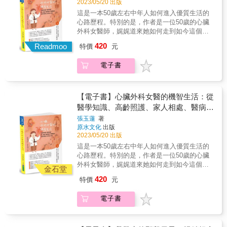
2023/05/20 出版
這是一本50歲左右中年人如何進入優質生活的
心路歷程。特別的是，作者是一位50歲的心臟
外科女醫師，娓娓道來她如何走到如今這個境
界的，成就所謂的「機智生活」的。 & 她在44
420
Readmoo
特價
元
歲那年的小學同學會之後，高興之餘也感觸良
多，於是開始寫作，既是回顧過去，也是展望
電子書
未來。把自己面臨，也是大家都幾乎會遇到的
中年人的壓力，包括養育子女、照顧與孝順父
母、工作上的表現（尤其是白色巨塔內的職場
霸凌），甚至經歷轉換工作的苦、擇偶、身心
【電子書】心臟外科女醫的機智生活：從
的疾病等等，這些都是當年無憂無慮的她們長
醫學知識、高齡照護、家人相處、醫病關
大前不知道的事，統統毫無保留寫下來，是一
係、職場霸凌，到如何愛自己的真心分享
張玉蓮
著
本標準的「中年寫真集」。 & 這不只是一本寫
原水文化
出版
給中年人的書，更是寫給20＋以後年輕人的
2023/05/20 出版
書。作者非常希望能將這些年的經歷分享給中
這是一本50歲左右中年人如何進入優質生活的
年人，並傳授給年輕人，以彌補「當年的我如
心路歷程。特別的是，作者是一位50歲的心臟
果有人教我，如何在有限的光陰裡，能夠把握
外科女醫師，娓娓道來她如何走到如今這個境
時機，發揮得更多，更溫柔地待人，並向這些
金石堂
界的，成就所謂的「機智生活」的。 & 她在44
曾溫柔對待我們，卻可能沒有機會再碰面的人
420
特價
元
歲那年的小學同學會之後，高興之餘也感觸良
（包括自己在內），好好說再見」這種遺憾。
多，於是開始寫作，既是回顧過去，也是展望
& 同時，還希望告訴年輕人「生命不是完美
電子書
未來。把自己面臨，也是大家都幾乎會遇到的
的，但不完美的我們還是長大了、變老了，千
中年人的壓力，包括養育子女、照顧與孝順父
萬不要因為人生不完美就不開心！能活下來都
母、工作上的表現（尤其是白色巨塔內的職場
是幸運的。」 &