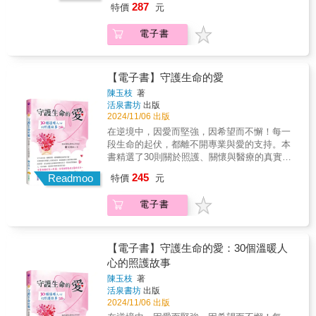
染的環境，要不然全部死光光，器官沒有活著
青少年，與他建立關係，並藉由觀察、畫領角
287
特價
元
念改變的。──張凌昇（成功大學電機工程系教
【關於安寧緩和的核心意義】 安寧治療的重點
治癒環境，更陪伴患者在精神復健中，同步一
的細胞，人也就活不成了……它也是一種不得
鴞，來安撫激躁情緒，化解暴力行為的出現。￭
授）
是「舒適」。盡量減少病人的痛苦，提供足夠
起重返社會。這裡承載許多人生故事，更療癒
已，而這是我們自己造成的。──賴正國（上醫
設計引導固執的亞斯伯格症青少年以照顧玉蘭
電子書
的營養和水分，患者可以不吃飯，但不能不喝
了受傷的靈魂。．綠色照護（green care）所謂
健康事業全球體系董事長）癌細胞啊，它們是
花替代不被祝福的苦戀，健康地疏導其暴力行
水。很多人以為安寧治療是讓病人餓死，但其
的綠色照護是針對身心障礙、精神疾患等不同
一群不跟人家溝通的細胞。有很多內在的衝
為，化解全校師生對他的恐懼。￭透過人面蜘
實安寧治療是舒適照護，「餓」並不舒適。點
對象，透過動植物、森林、景觀等大自然元
突，沒有餘裕看到別人，自己受到痛苦也不會
蛛，將瞧不起精神病友的懼學症青少女帶入團
滴注射提供充足的水分，能吃多少就吃多少，
素，進行休閒或工作相關的活動，促進其身、
【電子書】守護生命的愛
去找支持，就只想要不斷擴張壯大。這是我的
體，進而接受精神&復健，直至高職畢業。￭營
營養可以推進就推進，但不要過度強迫。重點
心、靈健康，如動物輔助治療、園藝治療、自
理解。──林子平（彰化基督教醫院整合醫學執
造療癒森林讓銀髮族的里民，在三年的嚴峻疫
陳玉枝
著
在於舒適，只要是舒適，就是正確的作法，並
然體驗等。精神疾病多數是慢性病，照護者的
行長）不論是癌症病人或肥胖患者，都不能只
活泉書坊
出版
情期間有地方可安身、安心。&&&&&&&
非強迫進食，也不是不讓進食。事實上，舒適
存在不是為病患消除疾病，而是引導病患認
2024/11/06 出版
依賴醫生和醫院裡的治療，自己也要在日常生
&&&&hellip;&hellip;等。在療癒中相見！各界感
照護是一門人文藝術，我不應該將我對舒適的
識、進而接受疾病，與疾病共存，帶病生活。
活中進行改變……調整飲食和生活習慣，包括
動推薦！碧凰將生態帶入醫院，透過觀察親近
在逆境中，因愛而堅強，因希望而不懈！每一
定義強加於病人身上。我們有許多方法可以刺
透過自然體驗等綠色照護，提供精神復健者多
控制熱量、多運動、紓解壓力等等。──顏榮郎
萬物的生滅，讓病人體會存在與失落的本然，
段生命的起伏，都離不開專業與愛的支持。本
激病人的食欲，但強迫進食絕對無助於此，所
元的療癒環境，作者在精神醫療現場45年，以
（顏博士活力診所院長）現代世界以科學為主
讓自然的力量安撫受傷的心靈，喚起生存動
書精選了30則關於照護、關懷與醫療的真實故
以舒適照護是一切關鍵所在。
自然生態溫柔守護受傷的心靈。￭透過為68隻毛
流，你必須要用實驗證明，才能說服大家相信
力。&&&&&mdash;&mdash; 汪淑媛& 國立暨
事，涵蓋中風、失智症、癌症等多種病症所帶
245
毛蟲搬家而自然地觸碰到有攻擊傾向的自閉症
Readmoo
特價
元
訊息能量是真實的存在，身體健康是可以被心
南大學社會政策與社會工作學系教授這本書是
來的挑戰。透過這些故事，我們看到家屬如何
青少年，與他建立關係，並藉由觀察、畫領角
念改變的。──張凌昇（成功大學電機工程系教
碧凰在又一村的定點觀察成果及參與團體生命
在病榻旁陪伴，也看到護理人員如何運用專業
鴞，來安撫激躁情緒，化解暴力行為的出現。￭
電子書
授）
轉折的具體描繪。&mdash;&mdash;許中光&
知識與創意方法，為病人提供全方位的照護。
設計引導固執的亞斯伯格症青少年以照顧玉蘭
自然工作者她是用生態療癒心靈的體驗者、實
全書分為兩個篇章：〈逆風中守護的愛〉與
花替代不被祝福的苦戀，健康地疏導其暴力行
踐者、先行者，更是本土精神醫療史與自然心
〈白衣天使之愛〉。第一篇記錄了家屬在面對
為，化解全校師生對他的恐懼。￭透過人面蜘
靈療癒的記錄者與見證者。&mdash;&mdash;
至親病痛時的無悔抉擇與深刻情感，例如如何
【電子書】守護生命的愛：30個溫暖人
蛛，將瞧不起精神病友的懼學症青少女帶入團
陳俊霖& 亞東紀念醫院心理健康與綠色照護科
陪伴記憶模糊的親人、安頓長輩的餘生，以及
心的照護故事
體，進而接受精神&復健，直至高職畢業。￭營
主任我喜歡她創意的照護方式，透過綠色照護
尊重病人的最後願望。第二篇則著重於護理師
造療癒森林讓銀髮族的里民，在三年的嚴峻疫
陳玉枝
著
輔助療法與生態活動，重建這些病人與自我、
的實務經驗與專業奉獻，包括應用創新及科學
活泉書坊
出版
情期間有地方可安身、安心。&&&&&&&
他人、環境及至高者間的關係。這本書是精神
方法，為病患減輕病痛、預防感染、促進睡眠
2024/11/06 出版
&&&&hellip;&hellip;等。在療癒中相見！各界感
科照護與靈性護理的典範之書。
及如何在困境中提供心理支持，改善病患生活