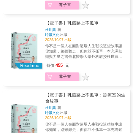
保署署長陳亮妤等人，重磅推薦！＊＊＊「病
點。這些故事告訴我們：善終不是運氣，而是
力⋯⋯步履輕盈地前行。他就像夜空的新手飛
也會看到希望；會看見人性的脆弱，也會看見
久？」時，醫療團隊雖然能給出大致範圍，但
電子書
人永遠是你最好的老師」，這是醫學院裡老掉
提前規畫的行動。透過專業安寧團隊的協助，
行員，在意外展開的旅程中迷航，而家人的守
親情的光輝。在醫療的盡頭，真正被救贖的是
存活期預測卻充滿挑戰。本章詳細說明了「評
牙的教訓。然而，對於心理腫瘤學有過許多憧
家能成為最有溫度的告別舞台。第二章：善終
護陪伴、朋友的祝福關心，及醫護人員的專業
每個學會珍惜與理解生命的人。
估存活期」的重要性：它能引導醫療選項的抉
憬的作者卻沒料到，有一天，媽媽竟然會成為
的關鍵轉折——解開愛與法律的結許多家庭在
耐心，彷彿地面閃爍的盞盞燈火，為他照亮跑
擇，幫助病人行使醫療自主權，並讓家屬有時
自己最重要的「老師」。▍《罹癌母親給的七
【電子書】乳癌路上不孤單
善終路上的最大障礙，往往是「啟齒的難題」
道。他在豐厚的愛與陪伴下，安全降落，如
間進行心理與資源的安排。讀者將學習到「生
堂課：當精神科醫師變成病人家屬》在《罹癌
與「假性孝道」的罪惡感。本章提供實戰策
杜世興
著
今，他將這份愛與陪伴，化作一帖困境中的靈
病軌跡」的概念，了解癌症、器官衰竭與失智
母親給的七堂課》中，作者記錄下平日被視
略，教導如何讓「死亡對話」變得自然，並掌
時報文化
出版
魂藥方，交付予你──【療癒旅程 插畫書卡組】
症等不同疾病的惡化趨勢。更重要的是，本章
為、甚至自視為醫病溝通和壓力調適專家的自
握善終的五個關鍵轉折：預立決定、醫療目標
2025/10/07 出版
三款一組，每款尺寸6.5 × 10.5 cm採用凝雪映
提供了具體的「身體告別信號」觀察指南，包
己，如何陪伴至親歷經「檢查」、「診斷」、
轉向、選擇居家場域、家屬代言權的堅持，以
你不是一個人在面對這場人生戰役這些故事讓
畫美術紙，特別色印刷【專文推薦】「我開始
括皮膚顏色的改變、呼吸狀態的異常、意識的
「手術」、「出院」、「化療」，乃至「追蹤
及死亡過程的專業引導。法律層面上，詳細介
你知道，路雖難走，但你並不孤單一本充滿知
懂得，陪伴不一定要說很多話，只要在，就足
混濁以及排泄功能的改變等。書中也提醒，如
治療」等一連串複雜而令人焦慮的抗癌過程，
紹了《病人自主權利法》與《安寧緩和醫療條
識與力量之書臺北醫學大學外科教授杜世興繼
夠了。這只是一個姊姊，在弟弟生病時，選擇
何找尋專業盟友「安寧居家團隊」的幫助，更
細膩呈現醫病角色互換後優越不再、苦苦掙
例》如何成為善終的護盾，並觸及生前遺囑、
2022年前發行著重乳癌知識的《台灣女性乳癌
站在身旁、支持、鼓勵給他持續下去的力量。
準備了「居家照護安心錦囊」，解答照顧者最
455
扎，甚至不時步履踉蹌的真實樣態。這部自我
Readmoo
特價
元
意定監護以及財產處理等現實議題，讓愛在規
白皮書》，詳細剖析乳癌成因與治療選擇後，
我希望讓正在相似處境中的人知道，陪伴本
害怕的難題：吃不下要硬塞嗎？病人喘或昏迷
揭露程度直逼「私小說」的日誌體作品裡，她
範下圓滿傳承。第三章：當生命列車準備到站
再度以全新風格呈現的第二本著作《乳癌路上
身，就是一種力量。」──許睿芸（作者的姐
要不要送急診……讓家屬在守護親人時，能有
揭露了罹患癌症的母親，以及身為照護者的自
電子書
——我們能做的預備當被問到生命「還有多
不孤單：診療室的生命故事》。不同於先前以
姐）「我把所有轉念方法與調頻音樂都傳給
專業團隊及知識作為後盾不驚慌。第四章：當
己與家人、親友們，乃至與他們並肩抗癌、或
久？」時，醫療團隊雖然能給出大致範圍，但
醫學知識為主軸，本書以「診療室的生命故
他，真心希望他的康復過程能幫助更多人──很
生命進入倒數——陪親人優雅轉身的指南本章
熟識或陌生的眾多醫生，如何嘗試摒除情緒
存活期預測卻充滿挑戰。本章詳細說明了「評
事」為題，娓娓道出乳癌病患在確診與治療歷
開心火星爺爺做到了（不愧是火星人），這本
談及臨終過程——抵達前數月、數週、數天及
化、逃避、無望、無助、自責與否認等無益的
估存活期」的重要性：它能引導醫療選項的抉
程中所經歷的真實心聲，也涵蓋了許多與乳癌
《小瘤球遊記》是所有目前正受病痛之苦者，
【電子書】乳癌路上不孤單：診療室的生
當天，提供各階段的照護與陪伴指引。此時的
心理歷程，而藉由有效的心理調適諸如面對問
擇，幫助病人行使醫療自主權，並讓家屬有時
診療相關的重要知識與進展。少女的祈禱！只
及其家屬的轉念指南，非常謝謝火星爺爺真誠
陪伴不僅是生理上的，更是靈性上的。書中教
命故事
題、尋求情緒支持、蒐集相關資訊、抱持正向
間進行心理與資源的安排。讀者將學習到「生
願擁有「健康」一位21歲念大學的青春小女
地分享他的生命故事，真的很了不起！」──李
導讀者如何聽見臨終者沒說出口的害怕，並透
態度、保持戰鬥精神、尋求宗教慰藉等，迎戰
杜世興
著
病軌跡」的概念，了解癌症、器官衰竭與失智
孩，因為左乳被外院診斷罹患乳癌而來尋求醫
欣頻（作家）「《小瘤球遊記》示範了「苦難
過「人生四句話」——說愛、言謝、道歉、辭
時報文化
出版
這場前景與時長不明的抗癌之役。▍《罹癌母
症等不同疾病的惡化趨勢。更重要的是，本章
助，當時原先規劃為她直接進行手術。然而命
的轉化」，教會我們如何清晰地看見，自嘲而
別，來修復關係、不留遺憾。此外，針對台灣
2025/10/07 出版
親給的七堂課：（續篇）抗癌之役必修的心理
提供了具體的「身體告別信號」觀察指南，包
運真的捉弄人，不僅讓她在這麼青春年華就罹
不自憐，感謝而不抱怨，用感恩、健身、幽默
多元的社會背景，書中羅列了不同宗教的臨終
腫瘤學》隨著母親癌症復發且每況愈下，病患
你不是一個人在面對這場人生戰役這些故事讓
括皮膚顏色的改變、呼吸狀態的異常、意識的
患乳癌，更令人扼腕的是，竟然是如此嚴重期
來陪伴自己。若你正害怕未知、害怕失去、害
儀式與引導，並詳述了死亡來臨時的實務處
與家人都不只經歷醫療的考驗、生活的巨變，
你知道，路雖難走，但你並不孤單一本充滿知
混濁以及排泄功能的改變等。書中也提醒，如
數的乳癌！可是當我檢視她血中腫瘤指標
怕死亡，在日落之前，請允許《小瘤球遊記》
理，包括如何判斷死亡、如何進行遺體護理以