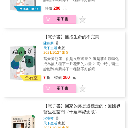
You」，先了解家屬情緒背後的不安和期待，才
在我心底的名字－農曆七月的美好徵兆 ‧當腳圈
&mdash;&mdash;肌萎縮症，也預告了他的生
280
能站在同一陣線對抗疾病。 吳淋禎_護理師、
Readmoo
特價
元
變成枷鎖－拿掉之後，才能一路好走 ‧別讓「留
命遲早有一天會因為這個疾病而死。 曾經，他
Ted x Taipei 講者 你將看到阿金醫師用智慧化
一口氣回家」－成為最後的折騰... Part 2／用
為此沮喪，夜深人靜時痛哭失聲，覺得人生沒
解家屬的糾結和爭執，並巧妙的在醫、護、病
電子書
生命拚的生命 *每一個新的開始，都可能是拚了
有希望了。 曾經，他以為當醫生可以找到治療
之間穿針引線、創造三贏。在生命不能圓滿的
命掙來的。* ‧懷孕未滿３個月&hellip;－要說，
方法，自己的病自己醫。 然而，當他真的成為
當下，至少每個過程都能圓融。 曾毓林_馬來
還是不要說？ ‧疫情下的意外人生－那些期待被
醫生，卻礙於肌肉日漸無力，無法站在第一
西亞星洲日報副執行總編輯 縱觀在多個平臺上
失去的記憶 ‧我搶的不只時間，還有一個家的幸
線，只能退居幕後當一名做研究的病理科醫
【電子書】擁抱生命的不完美
的陳志金醫生，不只是「金」，其價值直逼一
福... Part 3／ICU偵探事件簿 *魔鬼藏在細節
師。 當懷抱的希望一再落空，他也曾頻頻陷入
陳燕麟
著
顆鑽石。不管在哪裡、身處在哪個領域，都用
裡，你以為的這樣可能是那樣&hellip;* ‧卡到陰
谷底。 但生命中的每一次挫敗，冥冥中又是一
天下生活
出版
盡各種方法彌補，醫病間的資訊落差。 █&內容
了嗎？－雞婆聊出了一個腫瘤 ‧清醒的植物人？
股推動他找到新方向的助力。 那些最不想憶起
2021/10/27 出版
介紹 █ 不要用醫學專業來概括家屬的想法， 因
－肉毒桿菌中毒事件 ‧一個撤回DNR的決定－看
的傷痛、不願面對的現實，推著陳燕麟醫師走
當天降厄運，你是畏縮逃避？ 還是將血淚轉化
為他們最迫切需要的是情感的對話。 Part 1／
見人性最真實那面... Part 4／有一種信任，叫
出萎縮的世界，全心投入研究肌萎縮症基因檢
成為後人種下一片花田的力量？ 高中時，醫生
那些看不見的輔助治療 *不要低估未知世界的力
同理心 *站在他的角度去理解他的行為，換位思
測，企圖遏止這個疾病繼續往後代蔓延，從罕
診斷陳燕麟得了一種醫不好的病
量，尤其當病人跟家屬都深信不疑時。* ‧「我
考，才是真正「為他好」。* ‧打不打新冠疫
見逐漸消失不見。 人生如果可以重新來過，你
&mdash;&mdash;肌萎縮症，也預告了他的生
們擲筊問看看？」－病人認可的善終同意書 ‧刻
苗？－數據外的情感考量 ‧你缺的不是同理心，
280
會選擇健康或罹病？ 某天當這個問題在陳燕麟
金石堂
7
折
特價
元
命遲早有一天會因為這個疾病而死。 曾經，他
在我心底的名字－農曆七月的美好徵兆 ‧當腳圈
而是拿出來用的機會！ ‧塞爆的急診室－大年初
醫師的心裡浮出，他猶豫了。 身為肌萎縮症病
為此沮喪，夜深人靜時痛哭失聲，覺得人生沒
變成枷鎖－拿掉之後，才能一路好走 ‧別讓「留
二症候群...
友，他非常清楚罹病的痛苦，也因為這樣的
電子書
有希望了。 曾經，他以為當醫生可以找到治療
一口氣回家」－成為最後的折騰... Part 2／用
「感同身受」，他全心投入相關研究，而且想
方法，自己的病自己醫。 然而，當他真的成為
生命拚的生命 *每一個新的開始，都可能是拚了
在有限的時間裡做更多。 因為他明白，假如他
醫生，卻礙於肌肉日漸無力，無法站在第一
命掙來的。* ‧懷孕未滿３個月&hellip;－要說，
是一位行動自如的健康醫生，也剛好從事肌萎
線，只能退居幕後當一名做研究的病理科醫
還是不要說？ ‧疫情下的意外人生－那些期待被
【電子書】回家的路是這樣走的：無國界
縮症的研究，恐怕不會像現在這樣熱誠投入。
師。 當懷抱的希望一再落空，他也曾頻頻陷入
失去的記憶 ‧我搶的不只時間，還有一個家的幸
醫生在葉門（十週年紀念版）
所以，他說：「如果可以重新選擇，我願意再
谷底。 但生命中的每一次挫敗，冥冥中又是一
福... Part 3／ICU偵探事件簿 *魔鬼藏在細節
病一次。」
宋睿祥
著
股推動他找到新方向的助力。 那些最不想憶起
裡，你以為的這樣可能是那樣&hellip;* ‧卡到陰
天下生活
出版
的傷痛、不願面對的現實，推著陳燕麟醫師走
了嗎？－雞婆聊出了一個腫瘤 ‧清醒的植物人？
2021/10/20 出版