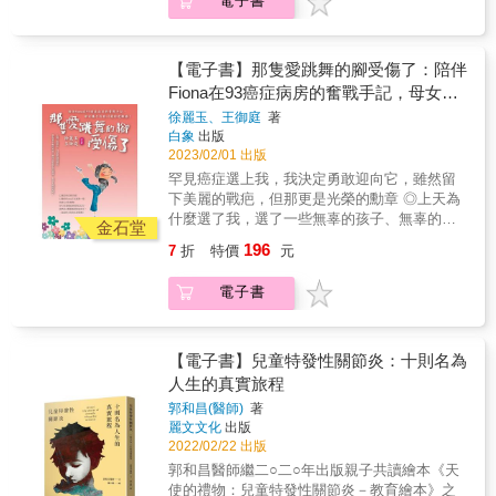
電子書
受的化療，還感受了開刀的痛苦，現在的我不
哈蘭做了數百項檢查，結果全部「正常」
再是一個生病的女孩！ 我是Fiona，我很愛跳
&mdash;&mdash;然而她精神失常得愈來愈嚴
舞， 爸爸媽媽每年都會帶我去世界各國玩， 但
重，可說完全變了個人，甚至無法寫字與溝
去年年初我確診了骨肉瘤， 雖然生病很可怕，
【電子書】那隻愛跳舞的腳受傷了：陪伴
通，群醫束手無策之下，眼看就要將她送進療
很辛苦，很漫長， 但它讓我變勇敢了， 開刀前
Fiona在93癌症病房的奮戰手記，母女攜
養院度過餘生，一名神經病理學家接手了這個
的我很害羞悲觀， 開刀後的我變的大方樂觀，
手共創十二歲的逆轉勝！
個案。這名醫生由於知道三年前才發現的某個
徐麗玉、王御庭
著
雖然我的人生不全是色彩， 但讓我更看重人生
白象
出版
疾病，正確診斷而救回了卡哈蘭。 從鬼門關回
的體驗。 太陽一直都在，只是被烏雲遮住， 懷
2023/02/01 出版
來後，卡哈蘭用她的記者技能，爬梳無數醫療
抱著不輸的勇氣，靜待烏雲散去的那刻，重見
紀錄、她住院治療期間雙親的筆記與日記、醫
罕見癌症選上我，我決定勇敢迎向它，雖然留
太陽的光明！ 12歲的你在做什麼？ 12歲的
院的監視影片、相關科學著作等，並訪問了周
下美麗的戰疤，但那更是光榮的勳章 ◎上天為
Fiona正在面對一場攸關生命的奮戰！ 在93兒
遭親友、同事、醫生及學者等，細膩描寫病症
什麼選了我，選了一些無辜的孩子、無辜的家
童癌症病房的202天， 我們母女緊緊握著彼此
金石堂
的發展、自身及至親的心路歷程，同時介紹腦
庭？既然躲不掉那就來吧！ ◎如果缺乏希望就
的手，一起面對未知的化療挑戰； 如何在驚慌
196
7
折
特價
元
科學領域多種症狀令人驚奇的疾病，呈現科學
自己創造希望，如果灰暗那就自己成為太陽，
中突破困境？ 如何將93病房變成93大飯店？ 如
界對人腦奧妙的探索與了解。蘇珊娜．卡哈蘭
讓悲傷成為成長的糧食。 ◎經歷無數次難以承
何從住院的囹圄變成開心玩樂？ 如何翻轉逆境
電子書
的經歷登上全球知名的醫學期刊，這本書亦引
受的化療，還感受了開刀的痛苦，現在的我不
去創造更大價值？&hellip;&hellip; 這就是我們
發全球熱烈迴響。 卡哈蘭罹患的病在歷史上可
再是一個生病的女孩！ 我是Fiona，我很愛跳
要完成的使命。 不論何種船隻，一旦出航，必
能存在已久，能解釋某些思覺失調（舊譯為精
舞， 爸爸媽媽每年都會帶我去世界各國玩， 但
會遭遇風雨和波浪。但若不加以超越、前進，
神分裂）與自閉症病例、甚至被視為「中邪」
去年年初我確診了骨肉瘤， 雖然生病很可怕，
【電子書】兒童特發性關節炎：十則名為
就無法抵達目的地。 當風暴來襲，你選擇逃
的情形。這本記錄更新了我們對大腦與免疫系
很辛苦，很漫長， 但它讓我變勇敢了， 開刀前
人生的真實旅程
避？還是直接面對挑戰？ 我們沒有退路，無論
統的認識，並使諸多學門的專業人士認識到，
的我很害羞悲觀， 開刀後的我變的大方樂觀，
如何只能背水一戰，拼盡全力奮鬥到底，因為
郭和昌(醫師)
著
整合研究資源、分享研究成果相當重要。（更
雖然我的人生不全是色彩， 但讓我更看重人生
&hellip;&hellip;我們不能輸！ 在狹小的病房
麗文文化
出版
詳盡介紹可參閱目錄引文） &
的體驗。 太陽一直都在，只是被烏雲遮住， 懷
裡，一邊擦掉眼淚，一邊努力抗癌； 在病房外
2022/02/22 出版
抱著不輸的勇氣，靜待烏雲散去的那刻，重見
的走廊，一邊練習走路，一邊遊戲玩耍
郭和昌醫師繼二○二○年出版親子共讀繪本《天
太陽的光明！ 12歲的你在做什麼？ 12歲的
&hellip;&hellip; 跟Fiona一起勇闖93病房， 這場
使的禮物：兒童特發性關節炎－教育繪本》之