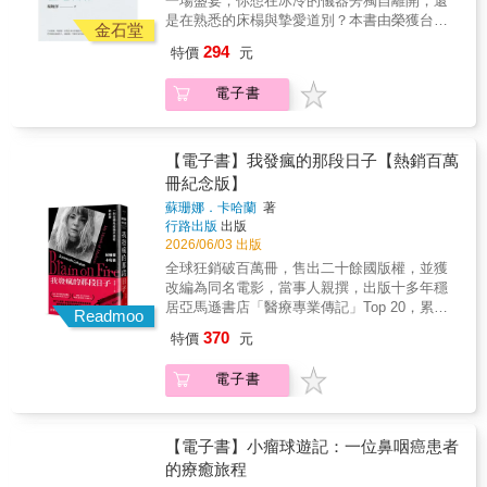
一場盛宴，你想在冰冷的儀器旁獨自離開，還
參考之外，也可以作為居家護理師的教科書，
是在熟悉的床榻與摯愛道別？本書由榮獲台灣
為年輕的下一代以及較缺乏臨床經驗的護理師
金石堂
護理人員傑出奉獻獎、陪伴超過上千個家庭在
提供了一個非常好的學習藍圖。★好評推薦
294
特價
元
宅善終、擁有豐富專業照護經驗與法律素養的
——王英偉／花蓮慈濟安寧病房主任、前國健
「佑平居家護理所」楊婉萍所長執筆第一本結
署署長朱為民／台中榮總家庭醫學科主任 畢柳
電子書
合醫療專業與法規保障的「安心在宅善終」完
鶯／醫師、《斷食善終》作者陳玉鳳／台灣護
整照護指南★台灣安寧療護之母 趙可式 特別撰
師醫療產業工會創會理事長陳英昭／社團法人
文推薦——本書並不在紙上談兵，而是每一段
台灣在宅醫療學會理事長陳嘉瑋／台灣在宅善
都有一個實際的案例，將末期病人照顧的知識
【電子書】我發瘋的那段日子【熱銷百萬
終協會理事長，胸腔重症暨安寧專科醫師陳麗
與經驗融合起來……書中的故事可能發生在台
冊紀念版】
琴／中華民國護理師護士公會理事長游秀美／
灣每各個角落，各個家庭，舉一反三就可真正
前全國電子榮譽董事夫人黃三榮／萬國法律事
蘇珊娜．卡哈蘭
著
學習。當人們遇到親愛的家人親友，得了疾病
務所資深合夥律師黃勝堅／退休神經外科醫
行路出版
出版
末期，不願意也不能住院，希望在家中善終，
師，前台北市聯合醫院總院長楊戊龍／國立高
2026/06/03 出版
卻害怕不知道該怎麼辦？這本書提供了一個可
雄大學政治法律系教授蔡淑鳳／衛生福利部護
全球狂銷破百萬冊，售出二十餘國版權，並獲
靠的完整的解方。本書除了提供給家有病人的
理及健康照護司司長（依姓氏筆劃排序）● 本
改編為同名電影，當事人親撰，出版十多年穩
參考之外，也可以作為居家護理師的教科書，
書特色★第一手照護經驗：作者長期深耕安寧
居亞馬遜書店「醫療專業傳記」Top 20，累計
為年輕的下一代以及較缺乏臨床經驗的護理師
Readmoo
療護與在宅善終現場，結合專業與實務案例，
一萬六千多名讀者平均4.4星超高好評，盛讚：
提供了一個非常好的學習藍圖。★好評推薦
370
特價
元
提供真切而具體的指引。★完整實務指南：從
「好看極了！」寫下心理學、神經科學與免疫
——王英偉／花蓮慈濟安寧病房主任、前國健
臨終徵兆辨識、末期醫療抉擇、安寧居家團隊
學研究新頁，國際權威醫學期刊《刺胳針》力
署署長朱為民／台中榮總家庭醫學科主任 畢柳
電子書
的協助，到靈性陪伴與後事安排，逐步帶領讀
薦！＊＊＊她究竟是「多重人格」，還是「邪
鶯／醫師、《斷食善終》作者陳玉鳳／台灣護
者認識臨終歷程。★看懂生命列車的時刻表：
靈附身」？不，她的所有怪異表現，科學上都
師醫療產業工會創會理事長陳英昭／社團法人
專業解說如何評估存活期，並教導家屬辨識皮
有解答。＊「完全變了個人是什麼感覺？」起
台灣在宅醫療學會理事長陳嘉瑋／台灣在宅善
膚、呼吸、意識等生理「告別信號」，不再恐
先，卡哈蘭只覺得左手臂不時隱隱刺痛，懷疑
【電子書】小瘤球遊記：一位鼻咽癌患者
終協會理事長，胸腔重症暨安寧專科醫師陳麗
懼，能更有餘裕地陪伴親人 。★居家照護的安
遭到蟲咬，然而除蟲專家徹底檢查她的住處
的療癒旅程
琴／中華民國護理師護士公會理事長游秀美／
心錦囊：針對末期病人常見的「吃不下」、
後，掛保證沒有蟲害；她上醫院做了多種檢查