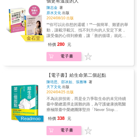
個更有溫度的人
美醫院精神科主任林希陶& 高雄市立成功特殊
了實際可行的經驗分享。 適合各類讀者：無
明明說可以轉病房了！」等床等到生氣的阿嬤
教育學校 臨床心理師誰需要這本書：．精神疾
論是護理師、家屬還是病人，都能從中找到共
陳志金
著
&「具體怎麼做，我給你建議。」一體適用的老
病患者與家屬．精神疾病相關醫療照護人員．
鳴與力量。 醫護教育必備：作為護理教育素
原水文化
出版
公處方箋&★好好說再見_那些沒有準備卻必須
關心精神照護相關議題的讀者精神疾病依據嚴
材，能幫助提升醫護人員的專業素養與同理
2024/08/10 出版
面對的揪心時刻&「你照顧過往生的病人嗎？」
重程度可分為：嚴重型精神病：一般指思覺失
心。用真心守護，溫暖病患心靈，在醫病路程
**你可以比你想的還暖！**一個簡單、雞婆的舉
ICU的第三種選擇&「等等，還有一個人要
調症、妄想症、躁鬱症、情感性思覺失調症及
中傳遞無限希望！
動，讓載浮載沉、找不到方向的人安定下來，
來！」家屬到了，才可以死？&「我喜歡這樣的
重度憂鬱症&hellip;&hellip;等。精神官能症：包
讓受傷的心得到療癒，讓「善的循環」就此展
醫病關係。」阿嬤合起來的嘴巴&★遺憾，是一
金石堂
括憂鬱症、焦慮症、恐慌症、畏懼症、強迫
開。&**無論在什麼位置，我們都可以選擇，當
種禮物_那些不存在的早知道與必須被理解的決
280
特價
元
症、慮病症&hellip;&hellip;等。
一個更有溫度的人**&來來去去的病人，是最好
定&「為什麼想當醫師？」我要幫母親報仇
的同理心教材。讓人逐漸學會「解讀」那些看
&「你會CPR 嗎？」就事論事的殺傷力&「她能
電子書
了一頭霧水的舉動，讓人深刻體會醫療不只是
撐到母親節嗎？」最後一個「有母親的節」&★
冷冰冰的議題，而是有愛、有關懷、有溫度的
刻在我心裡的名字_那些為我的人生持續加溫的
救治。&＊生死邊緣的觀察_那些用「心眼」才
每個你&「希望以後能幫助更多人。」十七歲的
看得見的隱藏版需求「我們想要開車把他載回
【電子書】給生命第二個起點
她們&「你沒有媽媽！」不，我有五位媽媽
去。」同理家屬的為難「你明明說可以轉病房
&「我被轉學三次。」一輩子的貴人師長&【專
陳培思、邵冰如、張雅琳
著
了！」等床等到生氣的阿嬤「具體怎麼做，我
天下文化
出版
文推薦】吳明賢_臺大醫院院長／林宏榮_奇美
給你建議。」一體適用的老公處方箋&＊好好說
2024/04/25 出版
醫學中心院長、醫策會前執行長／神老師＆神
再見_那些沒有準備卻必須面對的揪心時刻「你
媽咪_國小老師、作家／張書森_臺灣大學健康
不為比拚技術，而是全力爭取生命的未完待續
照顧過往生的病人嗎？」ICU的第三種選擇「等
行為與社區科學研究所教授暨所長／葉丙成_教
臺中榮總選擇走困難的路，為守護健康挑戰醫
等，還有一個人要來！」家屬到了，才可以
育部次長／楊斯棓_醫師、《要有一個人》作者
療極限臺中榮總團隊堅持「Never Stop
死？「我喜歡這樣的醫病關係。」阿嬤合起來
／蕭靜雯_國立教育廣播電臺主持人&【溫暖推
Growing」，為病人的重生奮鬥，希望提供更好
338
的嘴巴&＊遺憾，是一種禮物_那些不存在的早
Readmoo
特價
元
薦】江文莒_臺大醫院雲林分院副院長／孟買春
的醫療與照護品質，更陪伴病友們勇敢在人生
知道與必須被理解的決定「為什麼想當醫
秋_《路透社》前記者／施景中_臺大醫院產科
的道路上前進。──臺中榮民總醫院院長 陳適
師？」我要幫母親報仇「你會CPR 嗎？」就事
電子書
主任／陳建仁_中研院院士暨特聘研究員／陳永
安從23小時馬拉松睪丸癌手術 到心導管修補
論事的殺傷力「她能撐到母親節嗎？」最後一
興_羅東聖母醫院前院長／郭昱晴_立法委員／