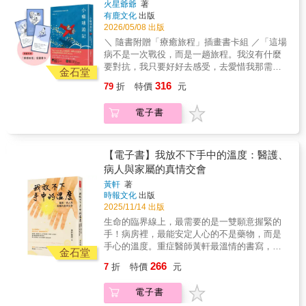
前全國電子榮譽董事夫人黃三榮／萬國法律事
火星爺爺
著
「發燒」、「喘與痛」提供具體應對策略，並
也沒有查出病因。爾後她的異狀愈來愈多，行
務所資深合夥律師黃勝堅／退休神經外科醫
有鹿文化
出版
教導何時該送急診、何時該啟動安寧居家團
為舉止猶如中邪：頻繁恍神、莫名恐慌、幻視
師，前台北市聯合醫院總院長楊戊龍／國立高
2026/05/08 出版
隊，減輕照顧者的焦慮。★解開法律與倫理的
幻聽、感覺自己靈魂出竅、動作舉止詭異，而
雄大學政治法律系教授蔡淑鳳／衛生福利部護
＼ 隨書附贈「療癒旅程」插畫書卡組 ／「這場
枷鎖：解釋《病人自主權利法》與《安寧緩和
且妄想旁人要害她……終於，她住進了醫院。
理及健康照護司司長（依姓氏筆劃排序）● 本
病不是一次戰役，而是一趟旅程。我沒有什麼
醫療條例》，教導如何行使代言權、遺產處理
醫院的精神科、癲癇科和免疫科等各科醫生，
書特色★第一手照護經驗：作者長期深耕安寧
要對抗，我只要好好去感受，去愛惜我那需要
等，確保善終路上不驚慌。★單身與照顧者的
安排卡哈蘭做了數百項檢查，結果全部「正
金石堂
療護與在宅善終現場，結合專業與實務案例，
修復的身體。」TEDxTaipei破三百萬點閱、國
溫柔叮嚀：專章討論獨居者如何在宅善終的建
常」——然而她精神失常得愈來愈嚴重，可說
316
79
折
特價
元
提供真切而具體的指引。★完整實務指南：從
際企業講師火星爺爺溫暖療心的生命告白他將
議步驟，並為照顧者提供預期性悲傷的處理建
完全變了個人，甚至無法寫字與溝通，群醫束
臨終徵兆辨識、末期醫療抉擇、安寧居家團隊
苦難拆成禮物，迎來內心自由；也將一場抗癌
議，讓愛在圓滿後得以延續。★重點事項表格
手無策之下，眼看就要將她送進療養院度過餘
電子書
的協助，到靈性陪伴與後事安排，逐步帶領讀
戰役，活成豐盛遊記。★ 苦難幻化成禮物，正
整理，方便實用：例如臨終重點討論項目表、
生，一名神經病理學家接手了這個個案。這名
者認識臨終歷程。★看懂生命列車的時刻表：
如青花瓷始於爛泥巴 ★「人生的每一道限制，
臨終症狀表、照護與陪伴引導清單等。● 關於
醫生由於知道三年前才發現的某個疾病，正確
專業解說如何評估存活期，並教導家屬辨識皮
都是一個多重宇宙的入口。應對限制的方式，
本書善終不是天經地義的運氣，而是一場勇於
診斷而救回了卡哈蘭。從鬼門關回來後，卡哈
膚、呼吸、意識等生理「告別信號」，不再恐
會帶領你到一個相應的平行宇宙。」八個月大
【電子書】我放不下手中的溫度：醫護、
面對、提前規畫的行動在少子化與高齡化浪潮
蘭用她的記者技能，爬梳無數醫療紀錄、她住
懼，能更有餘裕地陪伴親人 。★居家照護的安
罹患小兒麻痺、七歲前不會走路，看似人生充
席捲而來的今天，「如何安然老去」與「如何
病人與家屬的真情交會
院治療期間雙親的筆記與日記、醫院的監視影
心錦囊：針對末期病人常見的「吃不下」、
滿限制的火星爺爺，卻走得比許多人更遠、更
放手離去」已成為每個家庭無法迴避的必修
片、相關科學著作等，並訪問了周遭親友、同
黃軒
著
「發燒」、「喘與痛」提供具體應對策略，並
有力量。他曾多次出國獨旅、隻身前往芬蘭和
課。我們習慣計畫旅行、婚禮或退休，卻鮮少
事、醫生及學者等，細膩描寫病症的發展、自
時報文化
出版
教導何時該送急診、何時該啟動安寧居家團
聖誕老人合照、站上TED講台以振奮人心的演
平心靜氣地坐下來，與親友摯愛討論生命最後
身及至親的心路歷程，同時介紹腦科學領域多
2025/11/14 出版
隊，減輕照顧者的焦慮。★解開法律與倫理的
講獲破三百萬瀏覽、泳渡兩次日月潭、擁有潛
一場盛宴該如何進行。當生命的列車緩緩駛向
種症狀令人驚奇的疾病，呈現科學界對人腦奧
生命的臨界線上，最需要的是一雙願意握緊的
枷鎖：解釋《病人自主權利法》與《安寧緩和
水證照⋯⋯，一次次突破限制、跳脫宿命劇
終點，您是否曾想過，在哪裡、以何種方式說
妙的探索與了解。蘇珊娜．卡哈蘭的經歷登上
手！病房裡，最能安定人心的不是藥物，而是
醫療條例》，教導如何行使代言權、遺產處理
本，創造令人驚豔、欽佩的故事版本。二〇二
再見？ 這本書能陪伴您與家人，面對生命的最
全球知名的醫學期刊，這本書亦引發全球熱烈
手心的溫度。重症醫師黃軒最溫情的書寫，暖
等，確保善終路上不驚慌。★單身與照顧者的
五年，命運再次向他遞出艱難考題，確診鼻咽
金石堂
終章，提前作一場精確的善終規畫，將恐懼轉
迴響。卡哈蘭罹患的病在歷史上可能存在已
心記錄醫護、病人與家屬的交會與抉擇。病房
溫柔叮嚀：專章討論獨居者如何在宅善終的建
癌二期。曾帶領無數人打破思考框架的他，坦
化為安心。全書共五章。第一章：生命終途的
266
7
折
特價
元
久，能解釋某些思覺失調（舊譯為精神分裂）
裡的機器不斷發出規律卻無情的聲響，有人等
議步驟，並為照顧者提供預期性悲傷的處理建
言自己一度惶恐、疑惑，卻又再次展現強大意
選擇題——善終？還是歹終？現今的台灣，如
與自閉症病例、甚至被視為「中邪」的情形。
待著病情的轉機，有人掙扎著是否該放手，而
議，讓愛在圓滿後得以延續。★重點事項表格
志，與獨有的奇幻想像力。他將腫瘤命名為
何「放手離去」已成為每個家庭的必修課。本
電子書
這本記錄更新了我們對大腦與免疫系統的認
病患身旁的醫師——被要求冷靜判斷病情，卻
整理，方便實用：例如臨終重點討論項目表、
「小瘤球」，將抗癌過程的「戰場」視角，重
書開篇即以三個震撼人心的故事切入。九十三
識，並使諸多學門的專業人士認識到，整合研