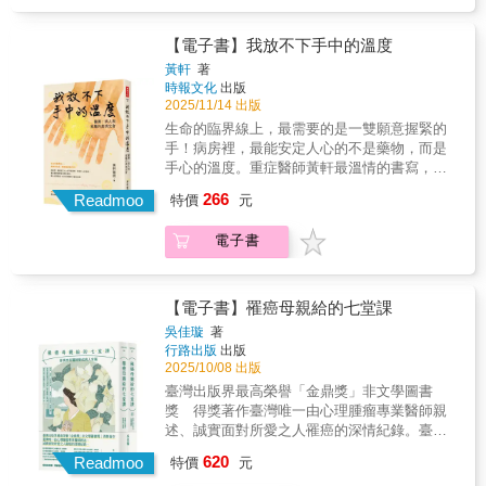
最容易被人心撼動的人。黃軒醫師親眼見證的
臨終症狀表、照護與陪伴引導清單等。● 關於
新定義為「遊記」。一場關於疾病、陪伴、勇
歲的阿月阿嬤，儘管心願是「順順的走」，卻
究資源、分享研究成果相當重要。（更詳盡介
每一場生死瞬間：孩子對母親說「我不怕」、
本書善終不是天經地義的運氣，而是一場勇於
氣、有笑有淚的療癒旅程，就此展開。★ 他不
在寒流深夜被送醫後，於家屬的糾結下，經歷
紹可參閱目錄引文）
家屬簽下放棄急救同意書前顫抖的手、醫師在
【電子書】我放不下手中的溫度
面對、提前規畫的行動在少子化與高齡化浪潮
當生命鬥士，只當人生PRO級玩家 ★「人生最
了插管、肋骨斷裂的急救，最終在滿身管路與
病人離世後默默寫下「辛苦了」……這些不只
席捲而來的今天，「如何安然老去」與「如何
重要的不是你抵達了哪裡，而是你有沒有玩得
黃軒
著
痛苦中離去。與之相對，八十六歲的阿雄阿公
是醫療紀錄，而是人心——在極限邊緣仍想守
放手離去」已成為每個家庭無法迴避的必修
時報文化
出版
盡興。不要讓任何意外，打擾我們盡興玩
在安寧居家團隊的協助下，撤除無效醫療回到
護、仍願意相信的力量。醫療不只是專業技術
課。我們習慣計畫旅行、婚禮或退休，卻鮮少
2025/11/14 出版
耍。」秉持一貫的智慧與幽默，火星爺爺與
家中。在熟悉的飯香與愛妻陪伴下，他恢復了
的比拚，而是時間與生命的賽跑；家屬不只是
平心靜氣地坐下來，與親友摯愛討論生命最後
「小瘤球」結伴觀光，盡覽沿途風景。在多次
生命的臨界線上，最需要的是一雙願意握緊的
主人的尊嚴，甚至能坐起來為失智的太太遞上
陪伴者，共同參與醫療決策，能與醫師一起改
一場盛宴該如何進行。當生命的列車緩緩駛向
放療與化療之下，他歷經偏頭痛、味覺異常、
手！病房裡，最能安定人心的不是藥物，而是
碗筷，最終在睡夢中平安嚥氣。九十八歲的醫
變命運的方向。當醫師的手覆在病人的手背
終點，您是否曾想過，在哪裡、以何種方式說
食慾與體重驟降、失眠、便祕與帶狀皰疹等副
手心的溫度。重症醫師黃軒最溫情的書寫，暖
師娘則展現了長照與安寧接軌的優雅，在神父
上，那份溫暖穿越了儀器和數據，回到最初、
再見？ 這本書能陪伴您與家人，面對生命的最
作用，但過去經歷讓他培養出「與苦難ＡＡ
心記錄醫護、病人與家屬的交會與抉擇。病房
的祈禱與家人的合十中，祥和地走向生命終
266
最單純的意義——努力搶救的不只是生命，而
Readmoo
特價
元
終章，提前作一場精確的善終規畫，將恐懼轉
制」的局外人視角：你痛你的，我過我的！癌
裡的機器不斷發出規律卻無情的聲響，有人等
點。這些故事告訴我們：善終不是運氣，而是
是彼此相連的心。這些故事裡，會看到悲傷，
化為安心。全書共五章。第一章：生命終途的
細胞成了「門鈴按得有點大聲」的信差，帶來
待著病情的轉機，有人掙扎著是否該放手，而
提前規畫的行動。透過專業安寧團隊的協助，
也會看到希望；會看見人性的脆弱，也會看見
選擇題——善終？還是歹終？現今的台灣，如
電子書
善待自己的提醒；放療點滴像「諾曼第大空
病患身旁的醫師——被要求冷靜判斷病情，卻
家能成為最有溫度的告別舞台。第二章：善終
親情的光輝。在醫療的盡頭，真正被救贖的是
何「放手離去」已成為每個家庭的必修課。本
降」、帶狀皰疹成為「獲獎緞帶」；味覺異常
最容易被人心撼動的人。黃軒醫師親眼見證的
的關鍵轉折——解開愛與法律的結許多家庭在
每個學會珍惜與理解生命的人。
書開篇即以三個震撼人心的故事切入。九十三
讓他「神農嚐百草」，甚至修得「清心寡慾」
每一場生死瞬間：孩子對母親說「我不怕」、
善終路上的最大障礙，往往是「啟齒的難題」
歲的阿月阿嬤，儘管心願是「順順的走」，卻
境界⋯⋯彷彿登上一座已有前人闢徑的高山，
家屬簽下放棄急救同意書前顫抖的手、醫師在
與「假性孝道」的罪惡感。本章提供實戰策
【電子書】罹癌母親給的七堂課
在寒流深夜被送醫後，於家屬的糾結下，經歷
以日常美好為支點攀爬，終能完美登頂。★ 祝
病人離世後默默寫下「辛苦了」……這些不只
略，教導如何讓「死亡對話」變得自然，並掌
吳佳璇
著
了插管、肋骨斷裂的急救，最終在滿身管路與
福與陪伴，為夜航飛行員點亮降落跑道 ★「來
是醫療紀錄，而是人心——在極限邊緣仍想守
握善終的五個關鍵轉折：預立決定、醫療目標
行路出版
出版
痛苦中離去。與之相對，八十六歲的阿雄阿公
到你周圍的一切，都是來幫助你的。只要還在
護、仍願意相信的力量。醫療不只是專業技術
轉向、選擇居家場域、家屬代言權的堅持，以
2025/10/08 出版
在安寧居家團隊的協助下，撤除無效醫療回到
前進，就又更靠近終點線一點。」《小瘤球遊
的比拚，而是時間與生命的賽跑；家屬不只是
及死亡過程的專業引導。法律層面上，詳細介
臺灣出版界最高榮譽「金鼎獎」非文學圖書
家中。在熟悉的飯香與愛妻陪伴下，他恢復了
記》記錄一場預料外的旅程，儘管醫療團隊與
陪伴者，共同參與醫療決策，能與醫師一起改
紹了《病人自主權利法》與《安寧緩和醫療條
獎 得獎著作臺灣唯一由心理腫瘤專業醫師親
主人的尊嚴，甚至能坐起來為失智的太太遞上
病友們提前告知過程，火星爺爺仍透過獨特的
變命運的方向。當醫師的手覆在病人的手背
例》如何成為善終的護盾，並觸及生前遺囑、
述、誠實面對所愛之人罹癌的深情紀錄。臺大
碗筷，最終在睡夢中平安嚥氣。九十八歲的醫
旅人視角，記下截然不同的珍貴風景，收穫一
上，那份溫暖穿越了儀器和數據，回到最初、
意定監護以及財產處理等現實議題，讓愛在規
醫院癌醫中心榮譽院長鄭安理、副院長吳耀
師娘則展現了長照與安寧接軌的優雅，在神父
趟豐盛難忘的旅程。他一路拋下曾經重要的人
620
最單純的意義——努力搶救的不只是生命，而
Readmoo
範下圓滿傳承。第三章：當生命列車準備到站
特價
元
銘，臺灣心理腫瘤醫學學會理事長鄭致道、健
的祈禱與家人的合十中，祥和地走向生命終
生戳印，如名聲、財富、權勢、地位、影響
是彼此相連的心。這些故事裡，會看到悲傷，
——我們能做的預備當被問到生命「還有多