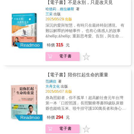
自然不過的反應。然而，英國神經科專家歐蘇
避免臥床折磨，安詳走完人生最後一段路？👉
【電子書】不是永別，只是改天見
及正預習老去的你。【專文推薦】潘懷宗│教
利文發現，現今被貼上醫療標籤的人數，比以
我們想要的臨終，與現實的差距我們都希望在
授/博士/中廣健康節目主持人 許禮安│醫師/高
哈德莉．維拉赫斯
著
往任何時候都要多，許多診斷遠不如我們以為
人生最後時刻，能夠清醒地對摯愛家人說：
三采
出版
雄市張啓華文化藝術基金會執行長郭大維│扶原
的明確，甚至讓本來健康的人誤以為自己生病
「謝謝你們，再見了。」但在現實中，這樣的
2025/05/29 出版
中醫體系總院長高有智│侒可傳媒策略長＆《創
了。 為了探討這個現象，曾獲「惠康圖書獎」
結局往往難以實現。更多人是在意識模糊、無
新照顧》雜誌總編輯林振冬│柳營奇美醫院行政
深沉的愛與智慧，有時只在最終時刻湧現。 有
殊榮的歐蘇利文再次執筆，以醫者身分探訪了
法言語、被插管灌食、包著尿布、甚至手腳被
副院長 李絲絲│前**書店Cooking Studio資深企
難以解釋的神秘事件， 也有心痛感人的故事
自閉症、癌症基因、ADHD、亨丁頓舞蹈症、萊
綁的狀態下，無聲無息地告別世界。這樣的臨
劃/自由文字工作者【暖心推薦】蘇益賢│臨床
&hellip;&hellip; 重新思考愛、告別，與生命的
姆病等病患與家屬，記錄下許多動人的真實故
終，誰會願意？👉家屬的兩難──為何無法如願
心理師盧美妏│人生設計心理諮商所共同創辦
真諦── 【國外暢銷佳績/得獎紀錄】 ★ 蟬聯
事，以及人們在面臨「獲得診斷」與「無法知
315
而終？即使病人在健康時，曾明確表達不願接
Readmoo
特價
元
人/諮商心理師 劉仲彬│臨床心理師/善言心理治
《紐約時報》暢銷榜14週，版權售出韓．中．
曉病因」等複雜問題的掙扎苦痛，也以人文視
受延命治療，但當真發病時，陷入恐慌與不捨
療所所長楊昀霖│吱吱復健x楊昀霖職能治療師
德．英等超過16國 ★ 獲選《今日美國》（USA
角直視診斷過度的現象，提出許多充滿醫者仁
的家屬常會曲解其意願，只為了「先救回來再
電子書
唐從聖│全方位藝人林俐岑│長照居家營養師朱
Today）五大最佳回憶錄 ★ 榮獲亞馬遜、
心又發人深省的詰問。 歐蘇利文向來擅長將臨
說」。於是，一段原本可以安詳告別的路，變
為民│臺中榮民總醫院家庭醫學科主任（皆按姓
goodreads 編輯選書，累積超過 50,000 則高分
床實務與人性故事並陳，她在本書不僅展現深
成了長期受苦的臥床折磨。👉善終，需要的是
氏筆畫多至少排列）——走進超高齡社會，看
好評 ★ 環球影業影視化確定改編！ 【內容簡
埋於醫療行為之後的情感與議題，也帶領讀者
選擇權日本高齡醫學專家指出：歐美國家幾乎
見長照的現在與未來——長照專科醫師 × 家庭
介】 ★大師兄、朱為民、張西、郭憲鴻（小冬
【電子書】陪你扛起生命的重量
開始思索，當診斷開始變得無所不包，我們該
看不到長年臥床的高齡者，因為他們更重視
照護實錄金醫師以第一線經驗，深刻書寫生老
瓜）、畢柳鶯 ........................... 感動推薦★
如何應對健康與疾病之間那條正在重新定義的
范綱信
著
「尊嚴與自主」的臨終選擇。本書深入剖析亞
病死的故事，帶你理解失智症、長照困境與照
「等妳來天堂時，我要當第一個擁抱妳的
界線。 「診斷既是藝術，也是科學，而或許會
方舟文化
出版
洲社會對善終的誤解，呼籲我們思考：究竟是
護者的真實心聲。——不靜默等待，而是開創
人！」&mdash;&mdash;臨終病患蘇女士，贈
2025/05/07 出版
令某些人驚訝的是，藝術在先&hellip;&hellip;
什麼阻礙了人們走向安詳的臨終？歐美國家是
與照亮第三人生——從照顧家人開始，預習自
給作者的遺言 照護，不只是醫療，更是給予病
建立新診斷同樣既是科學，也是藝術，但和診
身為照顧者，你不孤單！超高齡社會元年台灣
如何做到讓多數人都能自然善終？該如何為親
己的老後人生，懂得照護、活得健康、實現夢
患與親人的慰藉。 12篇感人至深的真實故事，
斷不一樣的是，科學必須在先。」 ──蘇珊・歐
第一本「口腔照護」長照醫療專書89歲臥床爺
人選擇合適的臨終醫療？👉先搞懂這些，做出
想，讓人生最後一章發光。——第三人生是長
帶我們走進房間，來到橋下、海邊與床邊， 與
蘇利文
爺也能啃玉米、咬牛排守護100萬長者和身心障
更好的臨終選擇✔為何急診室裡七成以上是老
壽健康的禮物——愛爾蘭成人教育學家愛德
那些真切活過的臨終病人，一同度過最後的美
礙者的牙口健康，從齒無礙！口腔健康，是幸
人？揭開醫療現場真相✔歐美長者如何優雅告
華．凱利（Edward Kelly）率先提出「第三人
294
好時光。 在生命的盡頭，不只有痛苦、悲傷與
Readmoo
特價
元
福晚年的必備條件口腔健康是許多人特別在意
別？減痛、提升生活品質是重點✔點滴真的有
生（Third Act）」的概念。第一人生是「成長
恐懼，還有平靜、溫暖與放下。 與世界告別
的事，尤其口腔問題又與大腦、心臟疾病等密
用嗎？一次的營養只等於一瓶果汁！✔誰才真
學習時期」、第二人生是「成家立業時期」、
前，聽最喜歡的歌，吃最後一口蛋糕， 並說出
電子書
切相關。所幸台灣牙醫診所數量眾多，只要出
正需要插鼻胃管、做胃造口？👉日本高齡醫學
第三人生則是「再次成長和學習時期」，即是
最後那句「我愛你」。 哈德莉護理師陪伴臨終