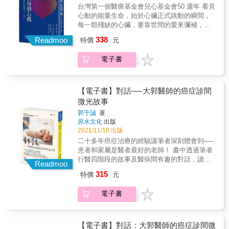
說：不論什麼時間，只要有需要，都可以打電
台灣第一個醫療基金會兒心基金會50 週年 看見
話給我。」「以前對視病猶親感覺有點抽象，
心動的能量生命，始於心臟正式跳動的瞬間，
但是從醫生身上，我們感受到了！」「感謝你
每一顆殘缺的心臟，要靠世間的愛來彌補，完
們除了照顧我，也照顧我家人的心情。」黃達
整他們的人生。呂鴻基 兒心基金會創辦人‧醫療
338
夫院長說：「我們面對的不只是一個人的生
Readmoo
特價
元
奉獻獎得主：疾病可以絕跡，醫者救人的心不
命，而是一家人的幸福！」這樣的承諾，讓和
能停歇，我們要馬不停蹄地去解決下一個問題
信醫院用三十年的歲月，將癌症病人的五年存
電子書
了。中華民國心臟病兒童基金會是台灣第一個
活率提升到74%（全臺灣癌症病人的五年存活
醫療基金會，這五十年來，守護台灣的心臟病
率是54%），而且，和信醫院更證明了一件
兒童，從提供經濟、生活上的協助乃至心理支
事：醫院的使命，不只是治病，而是如彼得．
持，到推動小兒心臟醫學研究，不曾停歇。本
【電子書】對話──大郭醫師的癌症診間
杜拉克所言，是「改變生命的地方……使得人
書集結十二位心臟病童的故事，經由父母、自
微光故事
生因而不一樣」！
己、醫師的觀點，描述他們如何面對先天的缺
郭于誠
著
憾，克服手術與生活的挑戰，走過生命的幽
原水文化
出版
谷，活出希望。這些故事不僅能喚起社會大眾
2021/11/18 出版
對心臟病兒童及其家庭的關注，也激勵人心，
二十多年癌症治療的經驗讓筆者深刻體會到──
勇敢面對挑戰，活得精采。
患者和家屬是醫者最好的老師！ 書中透過筆者
行醫四階段的故事及醫病間有趣的對話，讀者
Readmoo
可以見證醫者的成長與蛻變，同時也能一窺同
315
特價
元
理的力量，從中開啟善的循環，使醫病關係更
圓融、社會更良善。 此外，好醫生除了醫
電子書
「生」之外，還要能醫「死」！醫生不是神，
無法預知病患的未來，但期許醫者可以成為診
間室的一盞溫暖的光，陪伴病患與家屬面對未
知的恐懼，甚至走完「善終」的道路。 〔本書
【電子書】對話：大郭醫師的癌症診間微