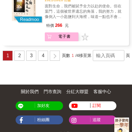
出萎縮的世界，全心投入研究肌萎縮症基因檢
－肉毒桿菌中毒事件 ‧一個撤回DNR的決定－看
面對生命，我們被賦予全力以赴的使命。但在
測，企圖遏止這個疾病繼續往後代蔓延，從罕
見人性最真實那面... Part 4／有一種信任，叫
葉門，這個被世界遺忘的角落，我的努力，就
見逐漸消失不見。 人生如果可以重新來過，你
同理心 *站在他的角度去理解他的行為，換位思
像倒入一小匙鹽到大海裡，味道一點也不會改
會選擇健康或罹病？ 某天當這個問題在陳燕麟
Readmoo
考，才是真正「為他好」。* ‧打不打新冠疫
變……每一個受苦的人都值得被安慰，每一個
醫師的心裡浮出，他猶豫了。 身為肌萎縮症病
苗？－數據外的情感考量 ‧你缺的不是同理心，
266
特價
元
流浪的靈魂都應該回到家。亞塔是我被軟禁的
友，他非常清楚罹病的痛苦，也因為這樣的
而是拿出來用的機會！ ‧塞爆的急診室－大年初
地方，是我心靈受苦的地方，卻也是我用鋒利
「感同身受」，他全心投入相關研究，而且想
二症候群...
電子書
的手術刀進行了近百台手術，創造奇蹟的地
在有限的時間裡做更多。 因為他明白，假如他
方。在這裡，我終於領悟到妙禪師父的話：
是一位行動自如的健康醫生，也剛好從事肌萎
「我們無能改變生命的定調，也無法解除所有
縮症的研究，恐怕不會像現在這樣熱誠投入。
的劫難，只能在災難中看見自己的渺小，更謙
1
2
3
4
頁數
1
/4
移至第
頁
所以，他說：「如果可以重新選擇，我願意再
卑地面對苦難的生命。」───宋睿祥這是一個
病一次。」
回家的旅程，在漫天烽火中，一個漂泊己久的
浪子，找到了回家的道路。更深沉地來看，我
們心中，不也有著漫天的烽火，遭受無盡的苦
難？誰不想找到回家的路？出身醫學世家的宋
睿祥，在二十九歲那年投入無國界醫生組織。
在首次於西非賴比瑞亞的任務中，體會到生命
關於我們
門市查詢
分紅大聯盟
客服中心
的匱乏與脆弱，卻也更渴望透過醫療幫助更多
的人。於是在回到台灣的主流醫學世界四年
加好友
訂閱
後，他再度踏上流浪的旅途到葉門。來到葉門
這個幾乎被世界遺忘的國家，當地等待著的不
只是物資缺乏的醫療環境、內戰爆發的危機，
粉絲團
追蹤
還必須適應不同價值觀的醫療團隊、語言文化
完全陌生的回教生活、從未處理過的未知手