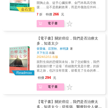
價，但在金錢、地位、道德之前卻會被衡量。
見不只看重病體，還重視醫心的一位腫瘤專
開胸止血、徒手心臟按摩、金門本島高空救
爆彈」的擔憂恐懼，多半形成一個又一個鬱
本書透過這些無解難題，帶領我們一窺人性掙
家。謝謝閻校長的書，我知道，這是一本每個
援……這不是戲劇效果，而是外傷急症外科的
結，縈繞在人們心頭。 照顧者的心態，往往比
扎與社會現實。《拚命》是傅志遠醫師的第一
金石堂
人都需握讀在手的病之書、心之書，藉以得生
拚命現場，有他們對生命的堅持，才能替病患
被照顧者更需要重塑，拿掉「我來幫助你」的
本醫療散文，也是他的代表作之一，書中用多
266
7
折
特價
元
的書。」 &mdash;&mdash;鄭穎（臺北醫學大
搶到「活下去」的門票。在離死亡最近的地方
想法，每個照顧者都在新的問題、新的疾病
則真實的醫療故事，映照出生死之前不同的人
學通識教育學院專任教授） 當丈夫得知罹癌妻
奮戰──32篇用手術刀寫下的生命故事走入醫療
中，學習到我們身而為「人」的生存態度。所
性樣態。增訂新版不僅收錄全新篇章，更加入
電子書
子時日無多， 索性辭去美國教職伴妻抗癌， 日
現場，來到忙碌紛亂的外傷急症外科這裡是和
謂照護，也是提前預習如何對待面臨疾病的自
傅醫師十五年來在身分與心境轉變後的省思。
復一日悉心呵護，對妻子而言天天都是情人
死神搶奪生命的戰場──因車禍而四分五裂的臟
己，因為我們往往不知道何時也會深陷其中，
即使時代變遷，醫療技術日新月異，醫護人員
節； 陪伴母親走過病途的女兒， 兩人共同書寫
器，在最短的時間內切除止血；已經是一直線
甚至先一步離開人世⋯⋯因此當照顧者離開
為病患拚命的初心，始終不變。
一份日記， 母親與女兒、女兒與母親， 成為相
的心電圖，心臟卻在胸腔切開直接按壓下恢復
【電子書】關於癌症，我們是否治療太
「施」、被照顧者離開「受」的本位，或許也
互支持的夥伴， 最後母親成功戰勝乳腺癌， 女
了跳動。手術室一再上演生命的脆弱與堅韌，
多，知道太少
才能真正與癌症直球對決，共同面對生命的磨
兒則考上醫學系，往成為一名醫生的途中邁
外科醫師的使命就是堅持到最後一刻，讓每個
難。 在這當中，所謂的「正向思考」仍需有實
曾寶儀、莊慧秋、林明謙
著
進⋯⋯ 抗癌過程中，無論是對病患本身或對照
遭遇意外的人能繼續自己的人生。這裡也是人
務支撐，包含我們對於身體警訊的理解、飲食
天下生活
出版
顧者而言，那漫漫長路絕非「樂觀」、「積
性的試煉場──拚命搶救回來的生命卻成了植物
與生活習慣的調整，若中西醫雙管齊下，該如
2024/12/11 出版
極」等三言兩語鼓勵的話得以撫慰，期間彷彿
人、重傷送醫的死刑犯該不該救？生命本該無
何互相搭配，又或如何觀察癌症指數的起
面對生病的恐懼與未知，除了交給醫生，我們
沒有盡頭的往復磨折，抑或追蹤期間對那「未
價，但在金錢、地位、道德之前卻會被衡量。
伏⋯⋯等，對知識的理解越多，自同樣罹病者
還能做什麼？這場「癌細胞究竟是什麼」的探
爆彈」的擔憂恐懼，多半形成一個又一個鬱
本書透過這些無解難題，帶領我們一窺人性掙
的經驗故事中取得共鳴，或許都能成為抗癌途
索之旅，也許沒有答案，卻看見了生命的希
結，縈繞在人們心頭。 照顧者的心態，往往比
扎與社會現實。《拚命》是傅志遠醫師的第一
Readmoo
中「正向思考」的支撐。本書除了提供實際案
望。癌症跟我們想的不一樣！一場偶然的契
被照顧者更需要重塑，拿掉「我來幫助你」的
本醫療散文，也是他的代表作之一，書中用多
294
特價
元
例，亦希望藉由各個處方箋的解說，給予照顧
機，開啟了曾寶儀和林明謙拍攝紀錄片《交換
想法，每個照顧者都在新的問題、新的疾病
則真實的醫療故事，映照出生死之前不同的人
者與病患更多支持與協助。 【當身體出現警
禮物》，探索「癌症」與「療癒」的旅程。
中，學習到我們身而為「人」的生存態度。所
性樣態。增訂新版不僅收錄全新篇章，更加入
訊，我們是否能敏銳察覺？】 有些癌是從嗅覺
電子書
「每部紀錄片都有它的命」，走著走著，這成
謂照護，也是提前預習如何對待面臨疾病的自
傅醫師十五年來在身分與心境轉變後的省思。
異樣開始，患者會失去嗅覺或者聞到怪味，經
了一場認識身體、反思生命的歷程。紀錄片裡
己，因為我們往往不知道何時也會深陷其中，
即使時代變遷，醫療技術日新月異，醫護人員
常問：「這裡有什麼燒焦了嗎？這裡是不是有
訪談的醫師和專家，無私分享了他們對癌細
甚至先一步離開人世⋯⋯因此當照顧者離開
為病患拚命的初心，始終不變。
橡皮味？」這可能是鼻咽癌，或是嗅覺神經癌
胞、療癒與全人健康的體悟，可惜礙於影片長
【電子書】關於癌症，我們是否治療太
「施」、被照顧者離開「受」的本位，或許也
的徵兆。也有些人突然間覺得唾液異常、無來
度，能夠剪進紀錄片裡的篇幅不多，但那都是
多，知道太少：從疾病、醫療到全人健
才能真正與癌症直球對決，共同面對生命的磨