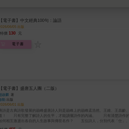
【電子書】中文經典100句：論語
2026/06/05 出版
130
特價
元
電子書
【電子書】盛唐五人團（二版）
趙啟麟
著
啟動
出版
2026/06/01 出版
唐詩是古典詩歌發展的巔峰盛唐詩人則是巔峰上的巔峰孟浩然、王維、王昌齡
道！ 只有完整了解詩人的生平，才能讀懂詩作的內涵。 只有清楚詩作的
如何相互激盪出各自的人生故事與傳世名作？ 五位詩人，分別代表「仕」
哲學， 完整呈現盛唐的文化氛圍。 【隱】孟浩然──恨無知音賞的風流