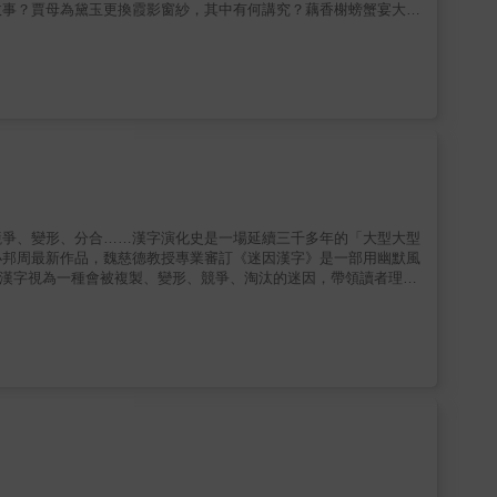
故事？賈母為黛玉更換霞影窗紗，其中有何講究？藕香榭螃蟹宴大圓
，《紅樓夢》賈家貴門高戶，網羅時下珍稀古玩，各館各院的布置，
的門庭氣象講起，楹聯匾額、影壁、花卉綠植、門窗皆隱含文化深
櫃，線條皆要討巧，實用與美感兼具；各式珍稀古玩，種類繁多，得
讀者能更輕易走進主角的生活環境，彷彿身處其中，衣香鬢影擦身而
取古家具的形制演變之餘，亦能博覽眾器紋樣、高超工藝，對於室內
競爭、變形、分合……漢字演化史是一場延續三千多年的「大型大型
小邦周最新作品，魏慈德教授專業審訂《迷因漢字》是一部用幽默風
把漢字視為一種會被複製、變形、競爭、淘汰的迷因，帶領讀者理解
清楚的架構，介紹漢字的生成、構造與歷史變化：從倉頡造字傳說談
文、戰國文字、小篆、隸書到今文字的關鍵轉折，理解繁簡、異體、
研究成果，捨棄艱澀的學術表述，改以大量直觀例子與生活用語說
、卻往往忽略其歷史深度的漢字系統。這不只是一本談漢字知識的