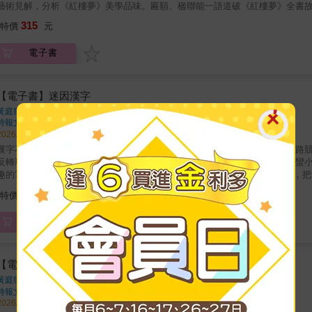
藝術見解，分析《紅樓夢》美學品味。匾額、楹聯能一語道破《紅樓夢》全書
桌、元宵夜宴席邊一几，有何寓意與功能？每個時代都有時興的室內裝修風格
315
特價
元
無不精心規劃，令初到大觀園的劉姥姥大開眼界。本書從《紅樓夢》建築園林
意，可觀景，也有空靈意境，賞心悅目；室內家具處處講究，桌椅、床榻、格
電子書
見當時工藝之精妙。曹雪芹透過空間物品的描寫，除可營造文意氣氛外，也讓
過，木椅桌凳觸手可即，得細品其間風流逸趣。透過本書作者的精心介紹，吸
空間的氣氛營造、色彩的美學運用，也有更深的認識。
【電子書】迷因漢字
黃庭頎、謝博霖
著
時報文化
出版
2026/05/19 出版
漢字不是倉頡造字的遺產，而是歷史演化的結果。把漢字當成迷因，看它一路
反轉現場」！每一個漢字的筆畫聲韻，都藏著一段驚心動魄的生存遊戲。野蠻
趣的筆法闡述漢字演化史的漢字普及書，從「迷因（meme）」的概念出發，
漢字如何在數千年的使用中不斷演化，而非一套一成不變的神聖系統。全書以
266
特價
元
起，逐步說明表意字、假借字、形聲字的形成原理；再帶讀者走過甲骨文、金
混同、分化等現象背後的故事。作者結合教學經驗，吸收文字學大師裘錫圭的
電子書
明，讓讀者理解「字為什麼會變成現在這個樣子」，也重新認識我們每天使用
書，更是讓讀者拉近與漢字的距離並了解其中奧妙的驚喜讀物。
【電子書】迷因漢字
黃庭頎、謝博霖
著
時報文化
出版
2026/05/19 出版