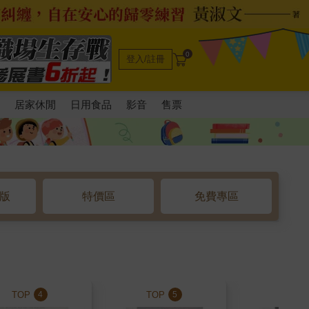
0
登入/註冊
電
居家休閒
日用食品
影音
售票
o版
特價區
免費專區
TOP
TOP
TOP
4
5