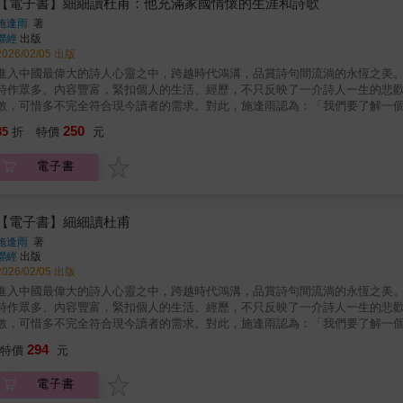
【電子書】細細讀杜甫：他充滿家國情懷的生涯和詩歌
施逢雨
著
聯經
出版
2026/02/05 出版
進入中國最偉大的詩人心靈之中，跨越時代鴻溝，品賞詩句間流淌的永恆之美
詩作眾多、內容豐富，緊扣個人的生活、經歷，不只反映了一介詩人一生的悲
數，可惜多不完全符合現今讀者的需求。對此，施逢雨認為：「我們要了解一
滿分殊點，了解才有可能。對詩人心靈的了解如此，對詩人所用的語言的了解
250
85
折
特價
元
徑。他以古往今來眾多名家的詮釋為基底，仔細考察、梳理詩作詞意，並照顧
首詩的意涵與潛藏在詩句背後的詩人故事。杜甫的偉大，並非由於他一生有哪
電子書
大，是扎扎實實地由一首又一首詩，一個又一個字緩慢積累而成的，價值難以
【電子書】細細讀杜甫
施逢雨
著
聯經
出版
2026/02/05 出版
進入中國最偉大的詩人心靈之中，跨越時代鴻溝，品賞詩句間流淌的永恆之美
詩作眾多、內容豐富，緊扣個人的生活、經歷，不只反映了一介詩人一生的悲
數，可惜多不完全符合現今讀者的需求。對此，施逢雨認為：「我們要了解一
滿分殊點，了解才有可能。對詩人心靈的了解如此，對詩人所用的語言的了解
294
特價
元
徑。他以古往今來眾多名家的詮釋為基底，仔細考察、梳理詩作詞意，並照顧
首詩的意涵與潛藏在詩句背後的詩人故事。杜甫的偉大，並非由於他一生有哪
電子書
大，是扎扎實實地由一首又一首詩，一個又一個字緩慢積累而成的，價值難以