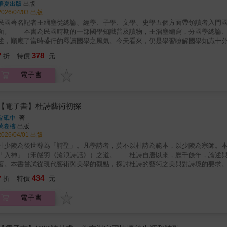
華夏出版
出版
2026/04/03 出版
民國著名記者王緇塵從總論、經學、子學、文學、史學五個方面帶領讀者入門
面。 本書為民國時期的一部國學知識普及讀物，王淄塵編寫，分國學總論、
述，順應了當時盛行的釋讀國學之風氣。今天看來，仍是學習瞭解國學知識十
378
7
折
特價
元
電子書
【電子書】杜詩藝術初探
儲砥中
著
萬卷樓
出版
2026/04/01 出版
杜少陵為後世尊為「詩聖」。凡學詩者，莫不以杜詩為範本，以少陵為宗師。
「入神」（宋嚴羽《滄浪詩話》）之道。 杜詩自唐以來，歷千餘年，論述與
著。本書嘗試從現代藝術與美學的觀點，探討杜詩的藝術之美與對詩境的要求
434
7
折
特價
元
電子書