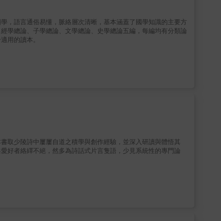
國學，語言通俗易懂，脈絡層次清晰，基本涵蓋了國學知識的主要方
經學總論、子學總論、文學總論、史學總論五編，每編均有分類論
分適用的讀本。
本書取少陵詩中屢屢自道之積學與創作經驗，並深入研讀與體悟其
愛好者絡繹不絕，然多為詩話式片言隻語，少見系統性的專門論
。