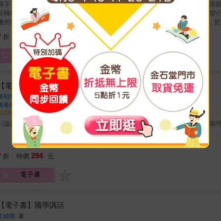
漢字不是倉頡造字的遺產，而是歷史演化的結果。把漢字當成迷因，看它一路
反轉現場」！每一個漢字的筆畫聲韻，都藏著一段驚心動魄的生存遊戲。野蠻
趣的筆法闡述漢字演化史的漢字普及書，從「迷因（meme）」的概念出發，
漢字如何在數千年的使用中不斷演化，而非一套一成不變的神聖系統。全書以
266
7
折
特價
元
起，逐步說明表意字、假借字、形聲字的形成原理；再帶讀者走過甲骨文、金
混同、分化等現象背後的故事。作者結合教學經驗，吸收文字學大師裘錫圭的
電子書
明，讓讀者理解「字為什麼會變成現在這個樣子」，也重新認識我們每天使用
書，更是讓讀者拉近與漢字的距離並了解其中奧妙的驚喜讀物。
【電子書】論語義例
黃昭華
著
萬卷樓
出版
2026/05/01 出版
《論語》每一用字極嚴謹，而其編撰體例：每篇之單一主題、篇與篇之間首尾
294
7
折
特價
元
電子書
【電子書】國學講話
王緇塵
著