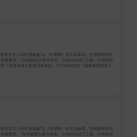
生大部分的時間都處於「若有似無」的狀態，不寫詩、不浪遊、沒
在玉壺的求仕之路 誰說會讀書就一定能官途順遂？因個性「不護
 【道】李白──飛揚跋扈的謫仙人 「莫使金樽空對月」是日
【儒】杜甫──人溺己溺的乾坤一腐儒 有一種苦，叫「杜甫覺得
。 作者以溫暖的文字、風趣的筆法，按照時間、事件排序，搭
及五人團彼此之間的互動，如故事般一一呈現。 「如果古詩的
能知道我們在人生的各種分岔道路上，始終有重新選擇的機會──
人故事 ★培養學生的閱讀素養★最精采清
師）厭世哲學家（《厭世講堂》作者）（依姓氏筆畫排序） 好評
感受富貴文人的紅塵逸趣*以《紅樓夢》原文為基礎，從相關場景出
）：翻閱完《盛唐五人團》之後，你會頓生「在對的時間，遇見對的
視覺饗宴。*深度解讀古家具形制，古物珍玩精巧工藝，以專業的
人情韻裡陶然無比。啟麟博學多聞又擅於接地氣地行文，讓讀者輕鬆
故事？賈母為黛玉更換霞影窗紗，其中有何講究？藕香榭螃蟹宴大圓
文教室》作者）：我讀到了《盛唐五人團》，知道還有像趙啟麟這
，《紅樓夢》賈家貴門高戶，網羅時下珍稀古玩，各館各院的布置，
維、王昌齡、李白，以及杜甫等詩人的種種過往，並且嚴謹地在每一
的門庭氣象講起，楹聯匾額、影壁、花卉綠植、門窗皆隱含文化深
氣講師）：要把古詩詞寫得讓現代人懂，需要功力，要讓小孩也
櫃，線條皆要討巧，實用與美感兼具；各式珍稀古玩，種類繁多，得
一方天地，打開這本書，找到與千年智慧共感的密語。
讀者能更輕易走進主角的生活環境，彷彿身處其中，衣香鬢影擦身而
取古家具的形制演變之餘，亦能博覽眾器紋樣、高超工藝，對於室內
感受富貴文人的紅塵逸趣*以《紅樓夢》原文為基礎，從相關場景出
視覺饗宴。*深度解讀古家具形制，古物珍玩精巧工藝，以專業的