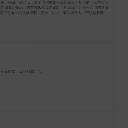
競爭、變形、分合……漢字演化史是一場延續三千多年的「大型大型
小邦周最新作品，魏慈德教授專業審訂《迷因漢字》是一部用幽默風
把漢字視為一種會被複製、變形、競爭、淘汰的迷因，帶領讀者理解
清楚的架構，介紹漢字的生成、構造與歷史變化：從倉頡造字傳說談
文、戰國文字、小篆、隸書到今文字的關鍵轉折，理解繁簡、異體、
研究成果，捨棄艱澀的學術表述，改以大量直觀例子與生活用語說
、卻往往忽略其歷史深度的漢字系統。這不只是一本談漢字知識的
呼應而銜接，亦見極其用心。