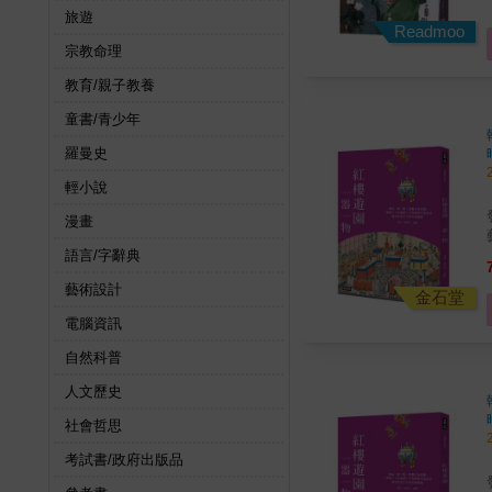
旅遊
Readmoo
宗教命理
教育/親子教養
童書/青少年
羅曼史
楚的詩
輕小說
漫畫
語言/字辭典
藝術設計
金石堂
電腦資訊
自然科普
人文歷史
社會哲思
考試書/政府出版品