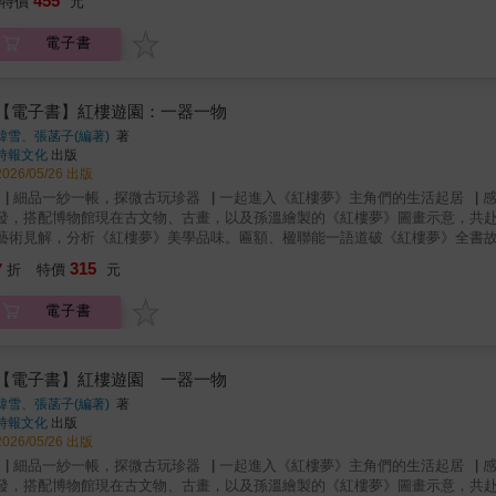
455
特價
元
己，做一位拒絕出仕的隱士。 【佛】王維──我心素已閒的佛系青年 人
有推薦人，緣分到了，自然會當官（假的！） 【仕】王昌齡──一片冰心
電子書
細行」而屢遭貶謫，無論其天才橫溢比肩王維、李白，都無助於他的仕途。
常，趁著醉意寫詩填詞是獨門絕招。酒醉仍能出好詩，我就謫仙人李白。 
一定有人比他更苦」。詩作反映了戰亂下的人生百態，以及當時最真實的生活
配詩人在所處事件當下有感而發的詩作，將詩人們精彩豐富的人生與詩作，以
【電子書】紅樓遊園：一器一物
優美不小心誘惑了你，希望大家看完《盛唐五人團》的詩作和生命故事之後，也
韓雪、張菡子(編著)
著
詩人已經用盡全力示範給我們看了，而且，他們只示範這一次。」──趙啟麟本書特色★最完整動人的詩
時報文化
出版
作解說 ★加深成人的詩詞感受名人推薦★各界打call推薦★凌性傑（作家）敏鎬的黑特事務所（《人生自古誰不廢》作者）陳茻（「與點
2026/05/26 出版
堂」創辦人）陳雋弘（詩人／高雄女中教師）楊子霈（作家／高雄女中國文科教
▕ 細品一紗一帳，探微古玩珍器▕ 一起進入《紅樓夢》主角們的生活起居▕ 
推薦【盛唐詩人組團出道】★專文推薦★宋怡慧（作家／丹鳳高中圖書館主任
發，搭配博物館現在古文物、古畫，以及孫溫繪製的《紅樓夢》圖畫示意，共赴
詩人」，這是何其有幸的事。甚至，內心油然而湧的快意與喜悅，會讓你在詩
藝術見解，分析《紅樓夢》美學品味。匾額、楹聯能一語道破《紅樓夢》全書
走進詩人喜怒哀樂的異想世界。 厭世國文老師（《戰鬥吧！成語》、《厭世國
桌、元宵夜宴席邊一几，有何寓意與功能？每個時代都有時興的室內裝修風格
315
樣的作者，在教室外面的不遠處，像個親切的長輩一樣，仔細談論孟浩然、王
7
折
特價
元
無不精心規劃，令初到大觀園的劉姥姥大開眼界。本書從《紅樓夢》建築園林
個需要注意的角落，附上說明的文字。 劉中薇（知名作家／金鐘入圍編劇／人
意，可觀景，也有空靈意境，賞心悅目；室內家具處處講究，桌椅、床榻、格
懂，更是難上加難。但是啟麟做到了。讀詩的人心中總有一份柔情，眼中自有
電子書
見當時工藝之精妙。曹雪芹透過空間物品的描寫，除可營造文意氣氛外，也讓
過，木椅桌凳觸手可即，得細品其間風流逸趣。透過本書作者的精心介紹，吸
空間的氣氛營造、色彩的美學運用，也有更深的認識。
【電子書】紅樓遊園 一器一物
韓雪、張菡子(編著)
著
時報文化
出版
2026/05/26 出版
▕ 細品一紗一帳，探微古玩珍器▕ 一起進入《紅樓夢》主角們的生活起居▕ 
發，搭配博物館現在古文物、古畫，以及孫溫繪製的《紅樓夢》圖畫示意，共赴