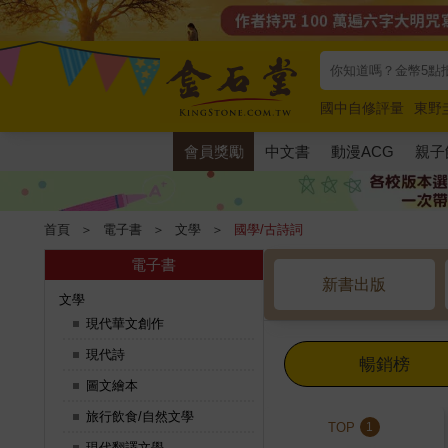
國中自修評量
東野
唯紅花綻放
奧德賽
會員獎勵
中文書
動漫ACG
親子
首頁
＞
電子書
＞
文學
＞
國學/古詩詞
電子書
新書出版
文學
現代華文創作
現代詩
暢銷榜
圖文繪本
旅行飲食/自然文學
TOP
1
現代翻譯文學