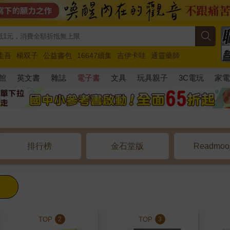
圭吾
楊双子
公益書包
16647續集
吉伊卡哇
通靈藥師
路邊攤新作
馬斯克
玩具總動員5
超慢跑
館
英文書
雜誌
電子書
文具
玩具親子
3C電玩
家
排行榜
金石堂版
Readmo
TOP
TOP
2
3