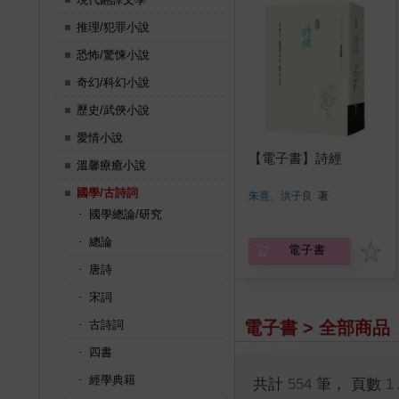
推理/犯罪小說
恐怖/驚悚小說
奇幻/科幻小說
歷史/武俠小說
愛情小說
【電子書】詩經
溫馨療癒小說
國學/古詩詞
朱熹、洪子良
著
國學總論/研究
總論
電子書
唐詩
宋詞
電子書 > 全部商品
古詩詞
四書
經學典籍
共計
554
筆， 頁數
1