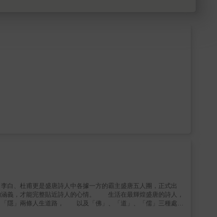
、李白、杜甫更是盛唐詩人中各據一方的霸主盛唐五人團，正式出
涵義，才能完整貼近詩人的心情。 生活在最輝煌盛唐的詩人，
、「隱」兩條人生道路， 以及「佛」、「道」、「儒」三種處世
隱士 想當官竟是因為不甘寂寞？卻在人生的最後，選擇做回自