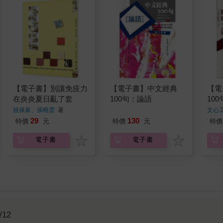
【電子書】別讓免疫力
【電子書】中文經典
【電
在炎炎夏日亂了套
100句：論語
10
祖保泉、張曉雲
著
文心
130
29
特價
元
特價
元
特價
電子書
電子書
/12