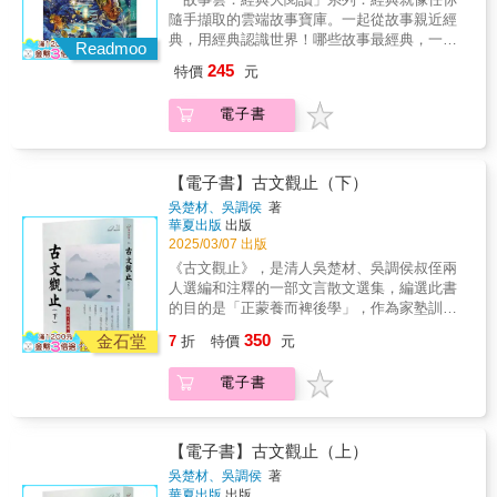
蔡造珉（真理大學台灣文學系副教授）《當代
想。但《聊齋》不只是經典名著，它也是幾百
傳神的狐狸精形象；《妖卷》剖析了一系列幻
隨手擷取的雲端故事寶庫。一起從故事親近經
大師馬瑞芳品讀聊齋志異—鬼卷》「鬼也不是
年前的「黑鏡」、「戀愛實境秀」、「人性觀
化成人形的妖，以及自然界的生靈成精後與人
典，用經典認識世界！哪些故事最經典，一生
那鬼，怪也不是那怪，牛鬼蛇神它倒比正人君
察劇」，妖鬼不嚇人，人心才難懂鬼狐妖都來
Readmoo
類產生的聯繫；《神卷》塑造了各種各樣的神
一定要讀過一次？哪些故事是原型，發展出眾
子更可愛」。《聊齋》寫出了各類生動精彩的
了：用聊齋打開現代人的內心劇場◆做聊齋鬼
245
特價
元
仙形象，講述了人與神仙、人置身於仙境的奇
多的變形故事？哪些故事最耐讀，千百年後讀
鬼：有鍾情鬼，有復仇鬼，有報恩鬼，有盡顯
比做人好：為什麼當了鬼，人生才真的開始？
妙經歷；《人卷》描繪了平凡塵世間各種匪夷
來仍趣味盎然？◆所謂「物久則靈，器久則
官場醜態的鬼，有歷盡三世輪回冤情不解的
人鬼戀、報恩鬼、考試鬼，鬼場現形！◆狐狸
電子書
所思的奇人異事與百姓非比尋常的生活經歷。
精。」異常的現象或存在則稱為「怪」。精怪
鬼，還有鬼中之鬼。《聊齋》中的淒美女鬼，
精不是壞女人：看見女力、慾望與愛的主導
【本套書特色】1.打破以往閱讀方式，從鬼、
世界就是人的世界，是映照人性的奇幻傳說！
他們在花樣的青春年華中喪失了生命，透過書
權，為什麼她們的愛，更自由、更坦蕩？◆妖
狐、妖、神、人五大主題，全新的角度解讀聊
◎清朝時有個人半夜聽到他家的貓和鄰居家的
生重回人世，能夠借體還魂以鬼做人妻，也有
怪比人還講義氣：當友情遇上異種生命，那些
齋志異。2.作者馬瑞芳是全球漢學界認定的聊
貓居然開口說話，驚駭不已，隔天他把家裡的
【電子書】古文觀止（下）
精神戀愛，更有遇人不淑反被吞噬，不是所有
比人更守承諾、更懂情感價值的動物精怪！馬
齋專家，專注研究聊齋四十餘年，選編故事的
貓捉起來打算殺死，沒想到貓卻振振有詞地說
的女鬼都能得到溫暖跟愛情 男鬼的故事同樣精
瑞芳品讀聊齋志異，共五卷。將聊齋志異的491
吳楚材、吳調侯
著
角度貼合專業與大眾閱讀樂趣。3.特別收錄：
服了他：「如果我真的是妖怪，您能這麼輕易
彩，《葉生》病死念念不忘功名，還魂捐官，
華夏出版
出版
篇故事，精選120個故事，分成【鬼、狐、妖、
蒲松齡故居收藏之《聊齋圖說》彩圖；及出自
就捉住我嗎？如果我不是妖怪，卻無辜被您殺
衣錦還鄉還是空。淹死鬼《王六郎》是好鬼最
2025/03/07 出版
神、人】五個主題。《鬼卷》解讀鬼與鬼、人
《詳注聊齋志異圖詠》黑白插圖。專業推薦：
害，死後一定會化為厲鬼來報仇，到那時候您
後成仙，《席方平》為報父仇，一鬼之力掀翻
與鬼之間新奇有趣又變幻莫測的故事；《狐
《古文觀止》，是清人吳楚材、吳調侯叔侄兩
郝譽翔（台北教育大學語文與創作學系教授）
還能夠再殺我了嗎？而且我曾經為您捕捉老
冥世黑暗。鬼魂的遭遇，鬼魂的追求，鬼魂的
卷》展現了狐女、狐叟、狐書生等一系列生動
人選編和注釋的一部文言散文選集，編選此書
蔡造珉（真理大學台灣文學系副教授）《當代
鼠，也算對您盡了微薄的力量，對您有功勞卻
倫理難題，「鬼生」就是人生。人生解決不了
傳神的狐狸精形象；《妖卷》剖析了一系列幻
的目的是「正蒙養而裨後學」，作為家塾訓蒙
大師馬瑞芳品讀聊齋志異—妖卷》借「妖」之
被您殺害，恐怕是件不祥之事吧？」……〈會
的問題，鬼都能圓滿解決《聊齋》鬼故事雖有
化成人形的妖，以及自然界的生靈成精後與人
讀本，也是清以來最流行的散文選本之一。古
形，寫「人」之心」蒲松齡的聊齋創造了古代
350
講話的貓〉，出自《耳食錄》◎明朝有個人家
金石堂
7
折
特價
元
恐怖可怕、鬼氣森森的一面，更有美麗清新、
類產生的聯繫；《神卷》塑造了各種各樣的神
文觀止成書於清康熙三十四年（1695年），付
小說中最多的妖精種類，千姿百態的精靈，由
裡養了隻溫馴的白狗，有一天他要到遠方做生
奇幻妙絕的一面。而且比人間故事更有趣、更
仙形象，講述了人與神仙、人置身於仙境的奇
印問世以來，流傳甚廣，雅俗共賞，影響非常
蟲、鳥、花、木、水族、走獸幻化而成，從天
意，沒想到他離家以後，白狗也跟著不見了。
好玩、更機智、更有深刻的內涵。
電子書
妙經歷；《人卷》描繪了平凡塵世間各種匪夷
廣泛。書中選編了上起東周、下至明代的二百
上，從水中，從深山密林，從蠻荒原野，為尋
過了兩三天以後，他突然回來了，跟妻子說自
所思的奇人異事與百姓非比尋常的生活經歷。
二十二篇散文作品，其中絕大多數為古文，個
求摯愛真情，紛紛來到人間，他們一直像平常
己半路上遇到強盜，財物都被搶光了，還好撿
【本套書特色】1.打破以往閱讀方式，從鬼、
別為散文中的經典作品，作品題材涉及史傳、
人般生活，關鍵時刻，異類身份才會暴露。
回一條命。就這樣過了一年，某天又有個和他
狐、妖、神、人五大主題，全新的角度解讀聊
策論、遊記、書信、筆記等，所錄者，以左
【電子書】古文觀止（上）
《阿英》的故事是，鸚鵡因主人對幼子說餵鳥
外表、身形一模一樣的人回到家裡，兩個人都
齋志異。2.作者馬瑞芳是全球漢學界認定的聊
傳、國語、戰國策、禮記及史記之文較多；兩
「將以為汝婦」，就到仙境修煉成嬌婉善言的
吳楚材、吳調侯
著
說自己才是真的……〈真假丈夫〉，出自：
齋專家，專注研究聊齋四十餘年，選編故事的
漢詔策書表點綴其間；而以唐宋八大家之文為
美女，回人間恪盡妻責，兌現「婚姻之約」。
華夏出版
出版