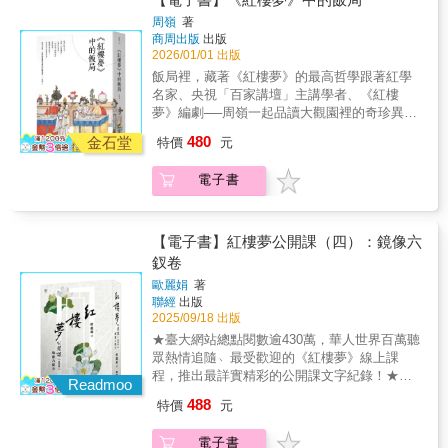
水來養大魚。那天晚上，蔣慶夫婦又去聽大魚
蠅〉，出自：《夷堅志》◎定州有個王老漢，
「五百緡。」蔣慶覺得很便宜，就付了一半。
半吹燈讀聊齋》
興衰，真正的紅樓知識，全藏在一場場「飯
周嶺
著
說什麼。大魚說﹕「放我的人可以活著，留我
買了個烏盆打算作為尿盆來用。一天半夜，王
商人說﹕「我認識你，你把珍珠帶回去，明天
局」裡。 《紅樓夢》狀寫「吃喝玩樂」之生動
商周出版
出版
的人一定死。」妻子對蔣慶說﹕「快點把大魚
老漢突然聽到烏盆說話喊冤：「我是揚州人，
我來拿另一半。」但是第二天卻沒有來。蔣慶
精采，有動態，有畫面，甚至有味道，古今中
2026/01/01 出版
放走，不然會有大禍。」蔣慶說﹕「我是北方
姓李名浩，來到定州做買賣，不小心醉倒在半
想﹕「這珍珠值幾千錢，我買得很便宜，商人
外小說無出其右。表面上平淡的、似乎是漫不
飯局裡，藏著《紅樓夢》的最高哲學跟著紅學
人，不怕！」不肯放大魚。兩天後，蔣慶喝醉
路上，被賊人丁千、丁萬赴機搶奪了黃金百
卻不來拿錢。不知是什麼道理。」有一天，蔣
經心的一筆，常常正是作者用盡心思的地
名家、央視「百家講壇」主講學者、《紅樓
了，帶著醉意，拿著一把刀到大魚面前，說﹕
兩，還把我給殺了，並燒成灰，和著泥土做成
慶見到商人，請他來拿錢，那人說﹕「龍王的
方。 中國紅學家周嶺帶你品讀紅樓滋味，透過
夢》編劇──周嶺一起品讀大觀園裡的奇珍異菜
「你能夠說話，可見有靈性。你今天明白告訴
這個盆子。我有這麼大的冤枉，拜託你帶我去
小妻子叫我拿珍珠給你，是為了報答你不殺她
虛實食單、南北食材、茶事析疑、飲具鑑真、
解開曹雪芹筆下飲食寫作的虛實奧祕！ 賈家平
我你究竟是什麼，我就放你回到海裡去。你如
見包大人。」……〈喊冤的烏盆子〉，出自
的大恩。」說完，商人就走了。這件事傳聞很
480
酒與酒令等妙趣橫生的單元，帶你深入紅樓世
金石堂
特價
元
日是怎麼吃飯的？一天吃幾頓飯？寧榮二府過
果不說話，我就殺掉你！」大魚立刻回答﹕
《龍圖公案》◎南宋時，浙江有個夏主簿和林
多。我見過蔣慶的兒子，得到事情的真相，才
界六百種飲食細節，看看誰吃了什麼、誰怎麼
年為何不吃餃子？「酸筍雞皮湯」是怎麼做出
「我是龍王的小妻子，因為和龍王為些小事爭
某合夥做生意卻被賴帳，林某竄改帳本又賄賂
把故事寫下來。——劉斧，《青瑣高議》，後
吃、誰吃這個東西的時候發生了什麼樣的故
電子書
來的？林黛玉偏愛的「暹羅茶」隱藏了家族什
吵，憤怒之下，離開住處，游到海岸附近，落
官府，讓夏主簿入獄遭到拷打。他臨終前，叫
集，卷三。陳師在豫章開旅社的梅家，對待旅
事、和誰都是什麼樣的關係，參透曹雪芹用心
麼樣的命運密碼？賈寶玉夢中所喝的「千紅一
入漁網中。你殺我沒有益處。放我的話，會有
兒子把公文和合約都放進棺材裡，要去陰間向
客很友善。僧道來住宿，梅家都不收費。有一
獨到的藝術企圖與哲學深意。 結合文學、史
窟茶」埋藏了全書伏筆？「紅樓第一菜」是一
好報應。」蔣慶聽了，就用船把大魚載到深海
地府告狀。夏主簿死後不到一個月，林家做假
個道士，衣衫襤褸，常來住宿。而梅家都待他
學、考據學的紅樓盛宴一本最佳紅學入
道根本做不出來的菜？！ 人物的性格、家族的
處放走。半年後，蔣慶逛街時，有商人賣很漂
帳的八個人陸陸續續都暴斃了；又過了一個
【電子書】紅樓夢公開課（四）：鏡像六
很好。有一天，這位道士對梅家老闆說：「明
門 ►「湯羊」怎麼吃？「牛乳蒸羊羔 」如何結
興衰，真正的紅樓知識，全藏在一場場「飯
亮的珍珠，蔣慶喜歡珍珠，問價錢，商人說﹕
月，當初曾幫他打報不平的劉元在家忽然覺得
釵卷
天我要設齋，需要您預備新磁碗二十七個，和
合中醫陰陽和時令？解析紅樓飲食背後的「養
局」裡。 《紅樓夢》狀寫「吃喝玩樂」之生動
「五百緡。」蔣慶覺得很便宜，就付了一半。
頭腦脹痛、眼花目眩，於是對妻子說：「一定
七雙筷子。您最好也來參加，這樣就可以到天
生哲學」，一覽賈府的食材考究與餐飲規矩。
歐麗娟
著
精采，有動態，有畫面，甚至有味道，古今中
商人說﹕「我認識你，你把珍珠帶回去，明天
是夏主簿的事在地府審理，要找我去作證
寶洞去找陳老師。」梅老闆答應他後，道士就
聯經
出版
►貴族家庭為何擺放「半舊的彈墨椅袱」？辨
外小說無出其右。表面上平淡的、似乎是漫不
我來拿另一半。」但是第二天卻沒有來。蔣慶
了。」……〈劉元八郎做冥證〉，出自《夷堅
拿了碗筷渡江走了。第二天梅老闆走訪天寶
2025/09/18 出版
識葫蘆製成的「攽瓟斝」，追溯「王愷珍玩」
經心的一筆，常常正是作者用盡心思的地
想﹕「這珍珠值幾千錢，我買得很便宜，商人
志》◆公案小說是中國古代小說的一種類型，
洞，問村人打聽陳老師，卻沒有人知道他在何
與「蘇軾見於秘府」的真假。►區分「老君
★臺大網站總點閱數逾430萬，華人世界百萬聽
方。 中國紅學家周嶺帶你品讀紅樓滋味，透過
卻不來拿錢。不知是什麼道理。」有一天，蔣
其源流有人認為可遠溯至史籍經典中記載的問
處。找了半天後，梅老闆預備回家。走到一條
眉」、「女兒茶」、「普洱茶」的品種與典
眾熱情追隨﹅最受歡迎的《紅樓夢》線上課
虛實食單、南北食材、茶事析疑、飲具鑑真、
慶見到商人，請他來拿錢，那人說﹕「龍王的
案斷獄事件，也有人認為應以宋代講唱藝術四
幽靜的小路時，前往試探，果然找到一個院
故。從魏晉《齊民要術》到清代《清史稿》，
程，推出最詳實精彩的公開課文字紀錄！★臺
酒與酒令等妙趣橫生的單元，帶你深入紅樓世
小妻子叫我拿珍珠給你，是為了報答你不殺她
Readmoo
種「說話」類別中的說公案為起始，有學者認
子，有青衣童子應門。問童子時，知道是陳老
史料貫穿全書。►透過「史湘雲出一回神」的
大中文系教授歐麗娟權威導讀，帶領讀者穿越
界六百種飲食細節，看看誰吃了什麼、誰怎麼
的大恩。」說完，商人就走了。這件事傳聞很
為，只要有「觸及刑法、驚動官府」的內容，
488
特價
元
師的住所。梅老闆進去，見到衣冠華潔的道
細節、酒令遊戲「射覆」的典故，將飲食與人
詩意語言與命運寓言，走入紅樓世界的核心！
吃、誰吃這個東西的時候發生了什麼樣的故
多。我見過蔣慶的兒子，得到事情的真相，才
描寫斷案、判案的故事，皆可稱為公案小說。
士。道士請他入座，並且請他吃飯。不久，上
物命運、曹雪芹的寫作宗旨（假作真時真亦
領略《紅樓夢》裡悲歡迷霧般的人與事，也許
事、和誰都是什麼樣的關係，參透曹雪芹用心
把故事寫下來。——劉斧，《青瑣高議》，後
它真正蔚然成大觀卻是在明清以後，當時許多
電子書
來一道菜。梅老闆仔細看，發現是一個煮熟的
假）相結合。 【本書特色】 近年兩岸唯一細談
正是人們未曾說出口的心思。 《紅樓夢》