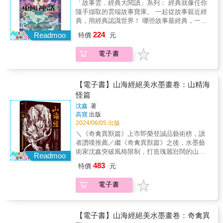
「故事雲．經典大閱讀」系列： 經典就像任你
源，是本書最大特色。而提出「寧國府即李家
俎》（九世紀）裡的〈葉限姑娘〉，可說是最
隨手擷取的雲端故事寶庫。 一起從故事親近經
說」，亦使高陽在紅學範疇中勘現了一片珍貴
早的灰姑娘故事；南北朝時的《高僧傳》（六
典，用經典認識世界！ 哪些故事最經典，一生
的處女地，凡對《紅樓夢》、曹雪芹所處的時
世紀）裡，就有類似「國王的新衣」故事，西
一定要讀過一次？ 哪些故事是原型，發展出眾
224
代背景，以及紅學有興趣者，此書可謂必讀經
Readmoo
方直到十四世紀才出現。清代康熙時（十七～
特價
元
多的變形故事？ 哪些故事最耐讀，千百年後讀
典。融藝術想像與歷史考辨於一爐，復原曹雪
十八世紀）的〈老虎外婆〉情節，類似〈小紅
來仍趣味盎然？ ◆ ■【故事雲．中國經典大閱
芹及其家族榮辱興衰的人生畫卷；上至軍國大
帽〉，這些都比西方的「鵝媽媽故事集」（十
電子書
讀】計畫： 經典中國神話（2024.06出版）、
事，下至市井軼聞，盡入筆墨。小説筆法，史
七世紀）、《安徒生童話》、《格林童話》
經典中國童話（2024.07出版） 經典中國鬼話
家眼光，更獲臺靜農先生許之為「一家之
（十九世紀）還早。 本書蒐羅了古典文學與民
（2024.11出版）、經典中國傳奇（2024.12出
言」。高陽寢饋文史、浸淫至深，更有千萬字
間傳說中具代表性的精彩童話，並附上完整原
版） 經典中國精怪（2025.06出版）、經典中
【電子書】山海經絕美水墨畫卷：山精海
以上的小說創作經驗，有其獨到處。讀高陽作
文與出處典籍介紹，以白話故事讓讀者輕鬆欣
國公案（2025.07出版） ◆ ◎那隻大如蠶繭的
怪篇
品，層層婉轉、淋漓盡致、擘肌析理、勝義紛
賞古人的文學結晶。精彩有趣的童話故事，可
蟲，變成了有五種顏色毛的狗，在國家陷於戰
呈，令人目不暇給。
沈鑫
著
以激發孩子天馬行空的想像，大人在重溫故事
爭危難時，銜著敵軍將領的頭，等著領賞
高寶
出版
後也可以有不同的體會。不只可作為學生的補
&hellip;&hellip;〈娶公主的盤瓠〉，出自：《搜
2024/06/05 出版
充教材，更是創作者汲取靈感的案頭寶典。 ◆
神記》 ◎高辛氏有兩個聰明又能幹的兒子，但
＼《奇禽異獸篇》上市即榮登誠品藝術榜，讀
「故事雲．中國經典大閱讀」計畫特色： ◎從
是兩人卻水火不容、爭執不斷，他怕總有一天
者讚嘆推薦／繼《奇禽異獸篇》之後，水墨藝
古典文學中選取具原創性、藝術性，有「原
兄弟相殘，於是求助堯帝，兩人遂被分封到一
術家沈鑫突破風格限制，打造瑰麗壯闊的山海
型」特質的代表性篇章 ◎透過親切有趣的白話
東一西，永遠不會相遇&hellip;&hellip;〈永不相
Readmoo
經宇宙！當你擁有日行千里的騶吾當坐騎時，
語言，輕鬆閱讀故事 ◎蒐羅與故事相關的原典
見的參商二星〉，出自：《左傳》 ◎古時候的
483
特價
元
最想去哪裡？如果看見美麗的鮫人獨自落淚，
與出處簡介，認識古典中國文學最好的入門 &
天空與大地間，有棵名叫「建木」的聖樹，那
你會怎麼安慰她？在陡峭山川、遼闊大海的深
是人民與天神相通的管道。然而，後來卻出現
電子書
處，隱居著百餘種神靈異獸，一出現，就會引
「民神雜揉」的亂世，不再靠巫覡溝通上天。
起天地異變……《山海經》被譽為中國最早的
顓頊知道以後，覺得有必要出手整頓
國家地理雜誌，也是世界上最珍貴的飛禽走獸
&hellip;&hellip;〈斬斷天梯的顓頊〉，出自：
圖鑑。在中國文化與藝術創新領域深耕多年的
【電子書】山海經絕美水墨畫卷：奇禽異
《帝王世紀》、《史記》、《淮南子》、《國