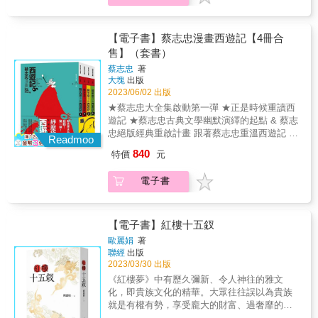
當我們讀這些精彩俠女復仇記、或狐仙助人記
媧令千年狐狸精附身妲己，進宮禍亂君心，紂
具影響力的中國神怪短篇小說故事集】 《聊齋
的同時，別忘了，蒲松齡隱藏在故事中，想要
王倒行逆施，民怨四起。另一方面，姜子牙奉
志異》為清康熙時期文人蒲松齡壯年時期鉅
說、卻不容於當時的潛言語其實是──女性的千
天命扶周滅紂，並得哪吒、楊戩等人相助，反
作，從醞釀、收集素材到完成，共歷時近20
【電子書】蔡志忠漫畫西遊記【4冊合
言萬語。」 ●精神科醫師／鄧惠文 奇想推薦
商的氣勢正在集結&hellip;&hellip; 第二集精彩
年，甚至到他晚年仍有所增補。蒲松齡被譽為
售】（套書）
（鄧醫師曾在所主持的廣播節目《發現心關
內容： 周武王討伐商紂勢在必行，闡教截教兩
「中國短篇小說之王」，書中囊括狐仙鬼妖、
係》中，以「說聊齋，談女性」為討論題目，
派互相對立，各自派出高人出場仙拚仙，陣術
蔡志忠
著
奇人異行各種題材，從電影《倩女幽魂》到
更邀請了呂秋遠律師一起來對談） 【好評推
大塊
出版
法寶齊發各顯神通，最終會戰西岐，出兵朝
《畫皮》，你知道它們出自聊齋嗎？ 《聊齋志
薦】 ●作家王文興曾在《書與影》一書中，視
2023/06/02 出版
歌，展開精彩的神魔大決戰！
異》，是華語世界每位讀者一生必補充的文學
蒲松齡為「東方的莫泊桑」。（莫泊桑，法國
★蔡志忠大全集啟動第一彈 ★正是時候重讀西
養分，更是文藝創作者、影視工作者的靈感繆
文學家，有「世界短篇小說之王」譽稱） ●作
遊記 ★蔡志忠古典文學幽默演繹的起點 & 蔡志
思來源。 《聊齋志異十一：勁節女力》，精彩
家魯迅在他的《中國小說史略》評曰：「明末
忠絕版經典重啟計畫 跟著蔡志忠重溫西遊記 &
故事 雲蘿公主（神機妙算）──夫人是來自異世
Readmoo
志怪群書，大抵簡略，又多荒怪，誕而不情，
「我從小喜歡看漫畫書，也愛看中國古代的章
界的仙女，就算後來家門出了個敗家子，仙女
840
特價
元
聊齋誌異獨於詳盡之外，示以平常，使花妖狐
回小說，如果要我從中國歷史上所有的小說
母親仍有辦法安家護業。 劉夫人（乘龍快婿）
魅，多具人情，和易可親，忘為異類，而又偶
中，選出一部最喜愛的作品，那將是《西遊
──是怎麼樣的正派謙謙君子，讓未來岳家的女
見鶻突（乖迕），知復非人。」 ●郭沫若讚蒲
電子書
記》！」──蔡志忠 & ◆《西遊記》是中國「四
性長輩都願意從墳裡走出來說媒？ 農婦（氣概
松齡：「寫鬼寫妖高人一等，刺貪刺虐入木三
大名著」之一，在全世界廣為流傳，並被翻譯
過人）──女性的人設一定得嬌滴滴、弱不禁風
分。」 ●老舍讚蒲松齡：「鬼狐有性格，笑罵
成多種語言。書中講述唐三藏與孫悟空、豬八
嗎？女中豪傑，自古即有，生完孩子立馬走跳
成文章。」 ●豐子愷讚蒲松齡：「留仙才高，
戒和沙悟淨等師徒四人前往西天取經的故事。
【電子書】紅樓十五釵
四方！ 折獄（刑偵現場）──清官斷案，胸中自
聊齋名美。筆墨生花，文思如綺。塊磊滿胸，
故事情節家喻戶曉，更被廣泛改編成各種地方
有定見，講究邏輯與耐心，蛛絲馬跡不日浮
歐麗娟
著
化作狐鬼。萬口流傳，猗哉偉矣。」 &
戲曲、電影、電視劇、動畫片、漫畫等版本，
聯經
出版
現，破案在即。 湘裙（手足情深）──晏公子是
影響無遠弗屆。 & ◆蔡志忠在《西遊記》原有
2023/03/30 出版
真心友愛自己的手足，讓兄長就算做了鬼也願
的框架中，用他天馬行空的想像，將大家耳熟
再續兄弟情，甚且促成一樁好姻緣。 【好讀版
《紅樓夢》中有歷久彌新、令人神往的雅文
能詳的經典橋段變成詼諧諷刺、插科打諢的四
本《聊齋志異》，具以下6大特點】 ●完整收錄
化，即貴族文化的精華。大眾往往誤以為貴族
格漫畫。除了將自己對傳統經典作品的理解融
近500篇故事，預計分為15冊，便於翻閱 ●每篇
就是有權有勢，享受龐大的財富、過奢靡的生
入到漫畫趣味之中，還經常加入80年代的時事
選收1家評點，有助讀者理解該篇故事 ●每篇平
活，但這僅止於物質範疇，更重要的，則是精