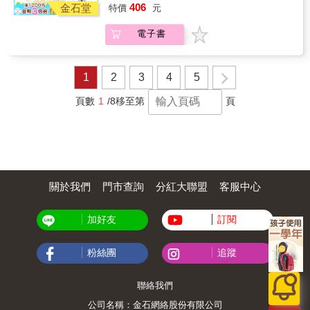
406
新聞，成了這套漫畫的另一層時代意義。 & ◆
金石堂
特價
元
均15條注釋，解釋艱難字詞，習中文古言之美
神層面的那份涵養和優雅。 古人的思想、感受
蔡志忠在1987-1988年完成四本《西遊記38
●每篇均附優雅上乘的「白話翻譯」，讓你讀懂
和所關心的問題，和現代的我們截然有別，何
變》，市面上絕版多年，這次大塊文化取得了
電子書
故事 ●生動配圖，有21世紀的全新全彩插圖，
況曹雪芹寫的是貴族世家的故事，而多數人卻
蔡志忠全作品的出版授權，推出新版的《蔡志
亦有晚清流傳至今的珍貴線稿套色圖 ●直排
不見得有類似的生活體驗，那就注定帶著先天
忠之漫畫西遊記》，除了修訂錯誤，圖檔重新
（豎排）版面，符合正體中文閱讀習慣與視
的隔閡，容易將故事讀反了。例如把林黛玉當
製作整理，並補齊了佚失的內容，堪稱是最完
野；版面編排美觀流暢，閱讀經典成享受 &
成寄人籬下的灰姑娘、把王熙鳳看成是心腸歹
1
2
3
4
5
整的版本，也是蔡志忠的書迷們的絕佳收藏。
毒的反面人物、把脫軌放任當作追求自由平
& 推薦短評： 「大部分的人都愛孫悟空。我們
等、把貴族看成暴發戶&hellip;&hellip;還有，把
頁數
1
/8
移至第
頁
喜歡他的靈巧、果決，以及戰鬥性格，蔡志忠
曹雪芹想要展示雅文化之美，以及最終卻失落
的《西遊記》告訴大家，孫悟空還可以有幽默
了這份價值而感傷哀輓，誤以為是反封建禮
感。」作家 厭世國文老師 & 「小時候看的漫畫
教。有不少研究者都是從這樣的角度切入，
再版了！ 現在的小孩也可以看到中國古典奇幻
《紅樓夢》便如此被套上了重重的誤解。 探索
故事西遊記改編的漫畫, 真的太棒了！」奇幻小
《紅樓夢》已逾二十年的歐麗娟教授，帶著讀
說/散文作家 陳郁如 & &
者重新理解紅樓人物，要看懂「紅樓夢中人」
關於我們
門市查詢
分紅大聯盟
客服中心
為了活得更有價值可以做哪些奮鬥，特別是其
中的女性角色，如何用更堅忍、更高貴的美好
姿態來面對人生。那些金釵們不是明星偶像，
加好友
訂閱
不是才子佳人，而是一個個飽滿的生命，豐富
的小宇宙。作者希望能藉由學問，以理性、客
觀的態度帶每位讀者走進大觀園，引導大家看
粉絲團
追蹤
得更高、走得更遠，使生命更優雅、更美好！
聯絡我們
公司名稱：金石網絡股份有限公司