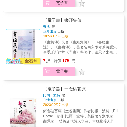
迥異的獨特生命史，探索其生活空間、人際關
電子書
精湛靈動的筆法、充滿詩意的場面描寫和細膩
係及其內外在的各種處境，而碰觸到躍動起伏
入微的人物刻畫，呈現豐富的情感世界和貴族
的靈魂深處。
風貌，深刻探討命運和現實的交織，啟發後代
無數的文學創作及研究。所謂「一切經典皆是
【電子書】書經集傳
通向自我的敲門磚」，研究紅學超過二十年的
蔡沈
著
歐麗娟教授將帶領讀者藉由這部經典敲開大
華夏出版
出版
門，不只看到《紅樓夢》裡各式各樣、多采多
2024/01/08 出版
姿的寶藏，更要召喚出其中的人，也就是讀者
《書集傳》又名《書經集傳》、《書經集
各種可能的自我。《紅樓夢公開課》完整收錄
註》、《書蔡傳》，是著名南宋學者蔡沉受朱
歐麗娟於臺大線上課程的教授內容，第二冊
熹委託所作的《尚書》學著作，繼承了朱熹不
「細論寶黛釵」深入探索《紅樓夢》的人物風
拘泥糾纏於細枝末節，而以發明大義為主的思
175
采，主要聚焦於「鼎足」三人：賈寶玉、林黛
金石堂
7
折
特價
元
路，代表了宋代尚書學研究的最高學術成就。
玉及薛寶釵。本書深入分析，該如何解讀紅樓
元仁宗延祐二（1315）年議復科舉，立於學
人物，才能將他們還原為完整的、特定經驗上
電子書
官，定為科舉標準注本。明永樂中胡廣等奉敕
的個人來看待，並帶領讀者進入他們的生活空
撰《書傳大全》以及清康熙晚年敕撰的《書經
間、人際關係及其內外在的各種處境，而不致
傳説彙纂》等官方版本，皆專主蔡傳，薈萃眾
落入貼標籤、扁平化的陷阱。
説以羽翼之，併成為科舉官方教材，流傳甚
【電子書】一念桃花源
廣。（百度百科）
比爾．波特
著
任性出版
出版
2023/12/27 出版
銷售破百萬《空谷幽蘭》作者比爾．波特（Bill
Porter）新作 比爾．波特，美國著名漢學家、
翻譯家， 曾將唐代詩人李白、韋應物等人作品
譯為英文， 掀起歐美各國品讀唐詩的熱潮。