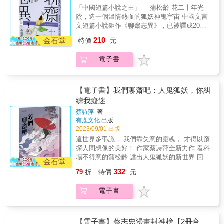
尾科大語言中心教授、詩人／王文仁 FB粉絲團
鋒之女，十歲時被尼姑擄走，過了五年被送回
舌倘可學，化為黎母民。」 （我要在這裡蓋房
「中國短篇小說之王」──蒲松齡 花二十年光
過蔡志忠的「黑色幽默」，在保留故事本身的
「Lijune．綠君麻麻」版主／綠君麻麻 比爾．
時已成為一名技藝高超的女刺客。返鄉後聶隱
子，成為你的鄰居，也學你的方言，成為海南
陰，造一個溫情熱血的狐妖神鬼宇宙 中國文言
精髓之下，緊貼時事、笑料不斷，登場人物更
波特是個美國人，但他比許多華人更深入抵達
娘自選了一名僅會磨鏡但別無才能的少年成
本地人。） ◎廬山敬淵明與東坡 旅途終站，來
文短篇小說鉅作《聊齋志異》，已被譯成20多
加世俗人性化，與臺灣人息息相關的劇情，保
了傳統中華文化的核心。那裡不僅有遠去的詩
親，父親死後，聶隱娘起初聽命於魏博主帥，
到陶淵明隱居的廬山，偶然見到蘇東坡落款
種語言版本 繼精美成書、廣受好評的《紅樓
證讓讀者會心一笑。◆經濟奇蹟／向錢看齊：
歌和田園，還有閃亮的人格與風骨。──作家／
210
魏博主帥因與陳許節度使劉昌裔不合，派聶隱
金石堂
「歸去來兮」 ──陶淵明最後一次當官，只做了
特價
元
夢》《三國演義》《水滸傳》《西遊記》四大
在蔡志忠的漫畫中，白素貞修行百年只為成
蔣方舟 比爾．波特在《一念桃花源》中，用酒
娘前往殺之，沒想到聶隱娘轉而投靠劉昌裔，
八十幾天就辭職， 〈歸去來兮辭〉描寫他歸隱
名著後 好讀出版，再度推出深具收藏價值的全
人，但修行方法竟然是投入股海、天天看盤，
和詩跟千年前的詩人對話，把讀者帶到久遠年
後來魏博主帥再派殺手前去刺殺聶隱娘，但均
田園、重返自然的喜悅； 而蘇東坡遠謫儋州，
電子書
彩文圖相映中國文學經典──《聊齋志異》 【最
還靠炒股「海削一筆」！許仙也不只是單純賣
代前，桃花源般的詩境裡。──音樂創作者／胡
被聶隱娘以法術攻破。後劉昌裔入覲，聶隱娘
田園生活實屬不得已，但他在這首詩中找到內
具影響力的中國神怪短篇小說故事集】 《聊齋
藥郎，幫叔叔經營草藥舖，還懂得夏日斜槓賣
德夫 &
則告別離去，直到劉死後，才再度現身京師並
心寧靜， 形體在異鄉漂流，卻創造出心靈的桃
志異》為清康熙時期文人蒲松齡壯年時期鉅
仙草茶。而在金山寺當住持的法海，也靠著絡
於劉的棺木前痛哭失聲。聶隱娘的故事本就詭
花源。 無論境遇順逆，蘇東坡總能療癒自己，
作，從醞釀、收集素材到完成，共歷時近20
繹不絕的信徒淨賺不少香油錢。◆醫美當道／
【電子書】我們聊齋吧：人鬼狐妖，你糾
怪荒誕，但一定程度上也反映了唐代當時暗殺
只因他心中有陶淵明這位知己。 漢學家親訪行
年，甚至到他晚年仍有所增補。蒲松齡被譽為
整形盛行：這年頭不只女人愛美要蛇腰，連當
纏我癡迷
風氣盛行，藩鎮之間互相殘殺的暴戾風氣。聶
旅足跡，感受兩大文豪的靈魂撞擊。 名人推薦
「中國短篇小說之王」，書中囊括狐仙鬼妖、
蛇也注重S曲線、前凸後翹，究竟是從蛇變成人
隱娘的故事曾被名導侯孝賢改編成電影而為人
蔡詩萍
著
&& & 作家、丹鳳高中圖書館主任／宋怡慧 虎
奇人異行各種題材，從電影《倩女幽魂》到
的白蛇妖怪是「假女人」？還是全身從頭到腳
有鹿文化
出版
熟知，而其實漫畫大師蔡志忠也很早就改編過
尾科大語言中心教授、詩人／王文仁 FB粉絲團
《畫皮》，乃至近來引起熱議的創作歌手刀郎
都動過的整形美女是「假女人」？就連許仙和
2023/09/01 出版
聶隱娘漫畫版。【漫畫亮點】蔡志忠以幽默的
「Lijune．綠君麻麻」版主／綠君麻麻 比爾．
的新歌〈羅剎海市〉，你知道它們皆出自聊齋
白素貞婚後也做起了醫美生意，靠著小青的生
筆法轉化腥風血雨的刺客故事，融入許多現今
這世界多弔詭， 我們靠失意的靈魂， 才得以窺
波特是個美國人，但他比許多華人更深入抵達
嗎？ 《聊齋志異》，是華語世界每位讀者一生
意頭腦成功轉型生意一流的整形整所。◆自由
看來仍緊跟潮流的「女力當道」、「動保抬
探人間想像的美好！ 作家蔡詩萍全新力作 看科
了傳統中華文化的核心。那裡不僅有遠去的詩
必補充的文學養分，更是文藝創作者、影視工
戀愛／多元成家：古時候戀愛總要講究男主外
頭」等觀念，蔡志忠筆下的聶隱娘身為女俠，
場不得意的蒲松齡 譜出人鬼狐妖的新世界 回望
歌和田園，還有閃亮的人格與風骨。──作家／
作者的靈感繆思來源。 《聊齋志異十二：命運
金石堂
女主內、門當戶對，但在蔡志忠筆下，小青不
卻有著許多「世俗」的一面，使這本《蔡志忠
現代社會亂象與人類心靈的徬徨 「我讀《聊
蔣方舟 比爾．波特在《一念桃花源》中，用酒
流轉》，精彩故事 三生（冤冤相報）──擁有每
僅崇尚自由戀愛，更提倡「兩個女人也可
332
79
折
特價
元
漫畫聶隱娘》可謂是武俠版的「俗女養成
齋》，總難以避免的想問：松齡哥哥，如果你
和詩跟千年前的詩人對話，把讀者帶到久遠年
一世的記憶是件好事嗎？只怕每一輩子都跟前
以」！白素貞與許仙結婚後沒在家相夫教子，
記」！◆女俠養成之路——整個大自然都是我
功名得意，官場長虹，你，會寫出《聊齋誌
代前，桃花源般的詩境裡。──音樂創作者／胡
世仇人繼續相恨相殺，這份冤仇究竟有多深，
一邊當她的頭牌醫師、一邊替許先生孩子，這
電子書
的修道場：聶隱娘十歲時被道姑擄走，於崑崙
異》嗎？」――蔡詩萍 蒲松齡，少年得意，後
德夫 &
竟大到「宜結不宜解」？ 長亭（人狐結親）──
段「人蛇相交」的跨物種婚戀，也讓許仙不禁
山習武十年，期間她不僅以白鶴、章魚、胡
來卻一生科場失意的讀書人。 身處清朝，十八
都說，狐狸生性狡猾，然而，人類也不遑多
好奇，孩子出世到底會是「人頭蛇身」還是
蜂、螞蟻為師，甚至還有從西方來的「泰山」
世紀，以科場成敗、事業成敗、財富有無來斷
讓。石君為了驅鬼，因緣巧合下，與狐狸結成
「蛇頭人身」？
教她英文，「雙語教育」不落人後！不過要成
定一個人存在價值的中國，他蒐羅民間近五百
【電子書】蔡志忠漫畫封神榜【2冊合
親家；孰料，岳父大「狐」竟是個女兒控，只