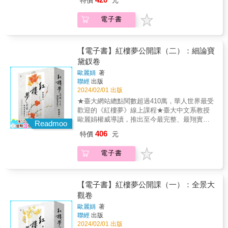
特價
元
王進提拔，習得十八般武藝，使狼牙棒姿勢堪
文學史上的偉大經典之一，它講述貴族世家中
園三結義」召集義勇軍討伐黃巾賊，最終在與
比職棒選手，耍棍架勢更是威震四方，甚至連
的婚戀糾葛、族眾紛爭和命運起伏。曹雪芹以
騎都尉曹操的雙重攻勢下，殲滅黃巾賊。不過
電子書
奧運最新項目「霹靂舞」都練起來，擺在今日
精湛靈動的筆法、充滿詩意的場面描寫和細膩
靈帝駕崩後立年幼皇子為王，卻遭西涼刺史董
豈不是代表國家出賽的全能國手？◆如果《水
入微的人物刻畫，呈現豐富的情感世界和貴族
卓擁兵自重、挾天子以令諸侯，好不容易靠著
滸傳》變成狗血八點檔？北宋版《世間情》
風貌，深刻探討命運和現實的交織，啟發後代
貂蟬的美人計使董卓被義子呂布刺殺，沒想到
——外遇情殺樣樣來：「打虎英雄」武松的大
無數的文學創作及研究。所謂「一切經典皆是
【電子書】紅樓夢公開課（二）：細論寶
天下從此一分為三，由劉備、關羽、張飛加上
嫂潘金蓮，不滿丈夫武大郎身材短小、其貌不
通向自我的敲門磚」，研究紅學超過二十年的
黛釵卷
諸葛亮擁護的蜀漢，還有曹操把持國政的曹
揚，不僅偷情當地惡霸西門慶，甚至動念下毒
歐麗娟教授將帶領讀者藉由這部經典敲開大
魏，以及孫權偕周瑜統治的東吳三國互相抗
歐麗娟
著
殺夫；武松得知此事誓言為兄報仇，親手解決
門，不只看到《紅樓夢》裡各式各樣、多采多
衡，經赤壁之戰後，三國鼎立時代就此展
聯經
出版
「姦夫淫婦」上演爽快復仇記，還霸氣投案又
姿的寶藏，更要召喚出其中的人，也就是讀者
開⋯⋯【漫畫亮點】蔡志忠Style的三國宇宙，
2024/02/01 出版
遠走天涯，起承轉合更勝八點檔。北宋版《家
各種可能的自我。《紅樓夢公開課》完整收錄
搞笑反諷緊貼臺灣重大時事，歷史人物不再只
★臺大網站總點閱數超過410萬，華人世界最受
和萬事腥》——大小老婆同捉姦：仗義疏才的
歐麗娟於臺大線上課程的教授內容，第一冊
是課本上硬邦邦的古人。蔡志忠用畫筆演繹有
歡迎的《紅樓夢》線上課程★臺大中文系教授
「及時雨」宋江時常以助人為樂，獲得過幫助
「全景大觀」作為系列的啟行之卷，以總論角
血有淚、活靈活現的三國英雄，讓你如看古裝
歐麗娟權威導讀，推出至今最完整、最翔實、
的人家將小女兒閻婆惜許配給他當小妾，怎料
度出發，由如何讀《紅樓夢》起，到《紅樓
Readmoo
劇般忍不住一頁接一頁，精彩程度絕不輸原版
最精彩的公開課文字紀錄！《紅樓夢》是中國
閻婆惜仍年輕愛玩，竟勾搭上宋江的助理張文
夢》的宗旨、貴族文化、神話操演、曹雪芹的
406
特價
元
《三國演義》！◆邪教始祖「黃巾賊」？教主
文學史上的偉大經典之一，它講述貴族世家中
遠，某日宋江抓包閻婆惜和張文遠閨房私會，
讖語式寫作、大觀園的空間巡禮……等，從各
張角呼風喚雨，信徒狂喊「蒼天已死」！歷史
的婚戀糾葛、族眾紛爭和命運起伏。曹雪芹以
沒想到同時自己的元配也殺到現場，這雙重捉
個不同層面剖示《紅樓夢》，不只是透過學問
電子書
課本上的「黃巾之亂」只能死背好無聊？那你
精湛靈動的筆法、充滿詩意的場面描寫和細膩
姦的情況到底是怎麼一回事？北宋版《夜市人
進行文本的解讀、情節的分析，還有更多對人
一定沒讀過這一版。黃巾賊頭目張角的崛起，
入微的人物刻畫，呈現豐富的情感世界和貴族
生》——直播帶貨先驅：武藝高超的「青面
生、對有情世界的探驪得珠，允為讀者進入
竟然是因為他超懂六合彩、炒股跟房地產！河
風貌，深刻探討命運和現實的交織，啟發後代
獸」楊志，遭奸人陷害散盡家財，不得不「刀
《紅樓夢》之後登堂入室的極佳指引。
北落第秀才張角熟讀三大天書後學會「呼風喚
無數的文學創作及研究。所謂「一切經典皆是
【電子書】紅樓夢公開課（一）：全景大
口上討生活」，上街叫賣臺灣之寶「金門菜
雨」，還喊出「蒼天已死，黃天當立，歲在甲
通向自我的敲門磚」，研究紅學超過二十年的
觀卷
刀」！且看昔日武將改行當起超級銷售員，為
子，天下大吉」的口號，吸引一票信眾死忠追
歐麗娟教授將帶領讀者藉由這部經典敲開大
證寶刀砍銅剁鐵、吹毛可斷、殺人不見血，直
歐麗娟
著
隨，說他是東漢邪教教主可謂是當之無愧。◆
門，不只看到《紅樓夢》裡各式各樣、多采多
接當眾示範LIVE放送，就連 現代直播主看了也
聯經
出版
不求同年同月同日生，但求同年同月同日死！
姿的寶藏，更要召喚出其中的人，也就是讀者
要閃邊站。究竟這群《水滸傳》好漢在蔡志忠
2024/02/01 出版
艋舺角頭都要敬畏的「桃園三結義」黑道電影