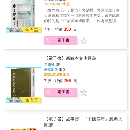
《庚巳編》◎東都洛陽城有座雄偉奇特的古宅
角度貼合專業與大眾閱讀樂趣。3.特別收錄：
主，佔三分之一強；明文續其末，均為古籍中
2025/03/07 出版
《趙城虎》是老虎誤吃老太太的兒子，承諾給
院，住在那裡的人常常無緣無故暴斃身亡，監
蒲松齡故居收藏之《聊齋圖說》彩圖；及出自
精華及名家之代表作。（維基百科）
老太太養老送終，像兒子一樣依戀老太太。
《古文觀止》，是清人吳楚材、吳調侯叔侄兩
察御史盧虔不懼鬼怪，買下這座古宅，半夜的
《詳注聊齋志異圖詠》黑白插圖。專業推薦：
《西湖主》兇惡又醜陋的揚子鰐幻化成秀美公
人選編和注釋的一部文言散文選集，編選此書
時候，聽到有人來敲門說：「柳將軍派遣我送
郝譽翔（台北教育大學語文與創作學系教授）
主，給有放生之德的陳生帶來富貴的神仙生
的目的是「正蒙養而裨後學」，作為家塾訓蒙
一封書信給盧侍御。」過沒多久，他們看到一
蔡造珉（真理大學台灣文學系副教授）《當代
活。《八大王》，巨鱉醉漢因受馮生放生之
讀本，也是清以來最流行的散文選本之一。古
個巨大的鬼站立在庭院裡，身形有幾百尺高，
大師馬瑞芳品讀聊齋志異—狐卷》一代美學宗
350
金石堂
7
折
特價
元
恩，豪爽地將「鱉寶」相贈，幫馮生換回潑天
文觀止成書於清康熙三十四年（1695年），付
手上拿著一個大葫蘆……〈占據古宅的柳將
師朱光潛教授曾說：「我在讀了《聊齋》之
富貴《黎氏》則是沒品行的士子隨便領個蕩婦
印問世以來，流傳甚廣，雅俗共賞，影響非常
軍〉，出自《宣室志》◎唐朝有個叫李約的人
後，就很難免地愛上了那些夜半美女。」這些
電子書
回家做繼妻，結果後娘化狼，吃掉子女。狼變
廣泛。書中選編了上起東周、下至明代的二百
有天連夜趕路送信，他靠在樹下休息時，遇到
「夜半美女」多半是狐女。她們風華絕代、風
後娘的事是想像，狼一樣的後娘卻真實存
二十二篇散文作品，其中絕大多數為古文，個
一名滿頭白髮、拄著拐杖的駝背老人，老人再
情萬種地向讀者款款走來，她們各有各的勾魂
在……傳統道德認為，人和人相處有兩條重要
別為散文中的經典作品，作品題材涉及史傳、
三要求李約背著他一起趕路，到了天色漸亮
故事，且同樣搖曳多姿。狐狸精是中國小說慣
法則：一是一言既出，駟馬難追；二是受他人
策論、遊記、書信、筆記等，所錄者，以左
時，卻又要求李約趕快把他放下來，李約不理
【電子書】新編本文史通義
用的題材。傳統觀念認為，狐是妖獸，是狡猾
恩惠，哪怕付出生命也要報答。蒲松齡按理想
傳、國語、戰國策、禮記及史記之文較多；兩
他，忽然覺得背上變輕了，有個物品墜落到地
章學誠
著
的動物，狐狸精化為美女蠱惑男子，吸人精
主義構想，創造出一批重然諾、重情誼、講義
漢詔策書表點綴其間；而以唐宋八大家之文為
上……〈求人背負的棺材板〉，出自《三水小
華夏出版
出版
氣，采陽補陰。《聊齋》的狐狸精們思想開
氣的精靈，讀他們的故事，感受的是人生的窮
主，佔三分之一強；明文續其末，均為古籍中
牘》◆在中國傳統文學與民間傳說中，精怪故
2025/01/09 出版
放，富有活力，行為豁達，不受封建禮法約
通禍福，現實的愛恨情仇。
精華及名家之代表作。（維基百科）
事佔有重要地位。古人認為飛禽走獸、家禽家
756
束，既用迷人風采吸引男人眼球，又充滿獨立
7
折
特價
元
畜、草木花卉、水族鱗蟲，乃至於門戶器物，
意識和舍己精神，想愛就主動地愛，想恨就大
只要存在足夠長的時間，便能修煉成精。這些
膽地恨，想合就義無反顧地合，不想合就拂袖
電子書
精怪得道後，能夠變化形態、幻化人形，甚至
而去。《嬌娜》。用狐狸精修煉的紅丸治病救
金石堂
擁有智慧與情感。早期的精怪故事多以作祟害
人，跟男主角既非夫婦，亦非情人，但心意相
人或嚇人為題材，它們被視為必須消滅的異
通。體現出男女間情深意重卻與「性」無關的
類。直到明清的故事中，精怪的形象逐漸變得
「第四種感情」《小翠》。仙品狐女到人間替
擬人化與多元，不再只是恐怖的存在，反而有
母親報恩，報得圓滿有趣。《辛十四娘》。亭
【電子書】故事雲．『中國傳奇』經典大
可愛的一面，甚至情操高尚，懂得報恩。本書
亭玉立的紅袖少女因鬼郡君亂點鴛鴦譜來到人
閱讀
將精怪故事依照類型分為三大類：動物化精
間《武孝廉》中的狐女把負心漢押上道德法