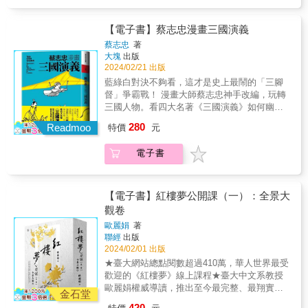
的？面對官府無能、民不聊生，且看北宋大俠
得生動可親。此外本書也附有上古諸神的系
間出沒，龍頭龜身的龍魚在大河徜徉，滿足了
們如何幽默自嘲、歡笑不斷！【經典簡介】中
譜，從圖表可以窺見中國繁雜多樣的神祇關
我們對遙久山海世界的華麗幻想。或許，傳說
華四大文學名著之一、章回小說的經典之作
【電子書】蔡志忠漫畫三國演義
係。&& & ◆ 「故事雲．中國經典大閱讀」計
中的奇禽異獸，會隨時出現在你我身旁……
《水滸傳》，故事講述北宋時期，高俅等奸臣
畫特色： ◎從古典文學中選取具原創性、藝術
蔡志忠
著
手握重權架空宋徽宗，還殘害忠良，與地方惡
性，有「原型」特質的代表性篇章 ◎透過親切
大塊
出版
霸聯手誣陷好人，導致史進、魯智深、宋江、
2024/02/21 出版
有趣的白話語言，輕鬆閱讀故事 ◎附完整蒐羅
林冲和武松等一百零八條好漢被逼上梁山，展
原典與出處簡介，認識古典中國文學最好的入
藍綠白對決不夠看，這才是史上最鬧的「三腳
開劫富濟貧並向官僚惡霸對抗的生活。【漫畫
門 &
督」爭霸戰！ 漫畫大師蔡志忠神手改編，玩轉
亮點】《蔡志忠漫畫水滸傳》用詼諧角度重塑
三國人物。看四大名著《三國演義》如何幽默
《水滸傳》的經典人物，將本來男子氣概非凡
諷刺當代政壇，變身台漫版《辛普森家庭》！
280
的英雄好漢們，塑造成有血有肉還有七情六慾
Readmoo
特價
元
「東漢末年分三國，烽火連天不休」三國是中
的立體角色。故事結合臺灣人一看就笑的黑色
國歷史上最為人津津樂道的時期，不但有無數
幽默時事哏，讓讀者對貪官污吏恨得牙癢癢
電子書
影劇翻拍、電玩改編，還有多首取材自三國的
時，又不禁佩服官員們的精打細算；因勇士們
流行歌曲朗朗上口。不過，你有看過幽默政黑
的義舉感到熱血沸騰時，又會被他們的天然呆
版的《三國演義》嗎？孔明不是派對咖，但可
逗得發噱。還不趕快來感受大師蔡志忠的漫改
能是個好牌咖？美人計升級妻子的誘惑，貂蟬
【電子書】紅樓夢公開課（一）：全景大
魔力！◆如果《水滸傳》變成熱血體育漫畫？
逆襲鬥倒董卓跟呂布！原來曹操身高只有一四
觀卷
「北宋馬拉杜納」高俅：歷史上壞事做盡的禁
〇！劉備、關羽、張飛居然全都搶著要當老大
軍統帥高俅如果不是生錯時代，可能就是下個
歐麗娟
著
哥？請看蔡志忠style的三國宇宙，各路英雄勾
聯經
出版
年收千萬的足球巨星了！人如其名，蔡志忠筆
心鬥角躍然紙上！【經典簡介】《三國志通俗
2024/02/01 出版
下的高俅變身「高球」，不僅自小球藝超群，
演義》是元末明初的羅貫中以正史《三國志》
還會上演比帽子戲法更高超的「鞋子戲法」，
★臺大網站總點閱數超過410萬，華人世界最受
為本所創作的章回小說，也是中國古典小說四
一計好球讓他一秒奪得帝王好感，順利升官！
歡迎的《紅樓夢》線上課程★臺大中文系教授
大名著之一。內容描述東漢末年因宦官干政國
「十項全能代表」史進：在《水滸傳》中率先
歐麗娟權威導讀，推出至今最完整、最翔實、
力衰敗，加上黃巾賊到處滋事，因此促成遠祖
金石堂
登場的「九紋龍」史進，得到逃亡的禁軍教頭
最精彩的公開課文字紀錄！《紅樓夢》是中國
劉勝後代劉備和拜把兄弟關羽、張飛組成「桃
420