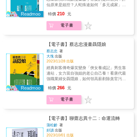
陶淵明的詩，重整自己的心態。 千年前的大文
仙原來是姐控？人蛇殊途如何「多元成家」？
一：「偶得酒中趣，空杯亦常持。」 （我領會
豪和1,700年前的詩人，竟然穿越時空進行對
名列中國四大民間傳說的「跨種族禁戀」，能
飲酒的樂趣，即使不喝酒、拿著空杯，也是享
210
話， 這是多麼神奇和動人的靈魂撞擊！ 作者決
Readmoo
特價
元
否邁向Happy Ending？峨眉山蛇妖白素貞與西
受。） ◎飽吃惠州飯，細和淵明詩 蘇東坡被貶
定親訪蘇東坡寫「和陶詩」的山川形勝和古井
湖魚精小青修煉百年後成人，一日西湖邂逅賣
至惠州，雖有官職，生活仍然貧困。 沒酒可喝
舊居， 從揚州開始，沿著蘇東坡貶官惠州、儋
電子書
藥郎許仙，許仙與白素貞天雷勾動地火、光速
時，他想起了陶淵明： 「誰謂淵明貧，尚有一
州之路，最後北歸常州， 親身感受這場橫跨
閃婚。原本看似美滿的婚姻生活，卻半路殺出
素琴。心閑手自適，寄此無窮音。」 陶淵明雖
700年、兩位文豪的靈魂撞擊。 ◎「我不如陶
金山寺住持法海，以降妖伏魔之名執意拆散佳
窮，還有一張琴；我也窮，但我有陶淵明。 ◎
生，世事纏綿之」，與偶像對話之始 在揚州尋
偶。佛妖兩道輪番使出渾身解術，鬥智也鬥
放逐儋州，東坡不幸海南幸 歷經大風大浪、來
【電子書】蔡志忠漫畫聶隱娘
訪谷林堂──這是蘇東坡為紀念貴人歐陽修而
法。究竟，真愛能否戰勝一切呢？【經典簡
到儋州，蘇東坡更加體悟陶淵明的超然， 抱持
蔡志忠
著
建。 57歲，蘇東坡任揚州知州，心中已有歸隱
介】《白蛇傳》為中國四大民間傳說，其故事
著不再北歸的心，他打算安居下來，在一首和
大塊
出版
想法，但還不忍放棄仕途， 糾結之際，他與陶
於明、清逐漸成熟盛行後，一路流傳至今。內
陶詩裡寫道： 「借我三畝地，結茅為子鄰。鴃
2023/11/28 出版
淵明精神對話，唱和20首〈飲酒〉詩。 每到訪
容講述修煉成人的蛇妖白素貞為報答凡人許仙
舌倘可學，化為黎母民。」 （我要在這裡蓋房
經典刺客傳奇爆笑變身「俠女養成記」男生靠
一處詩人生活過的地方，比爾波特都會朗讀一
前世的救命之恩，與其相戀成婚。然而，蟾蜍
子，成為你的鄰居，也學你的方言，成為海南
邊站，女力當自強姐的老公自己養！看唐代最
首詩表達敬意， 在這裡他讀〈和陶飲酒〉其
精轉世的金山寺和尚法海，為報仇而遊說許仙
本地人。） ◎廬山敬淵明與東坡 旅途終站，來
強職業婦女聶隱娘，如何領高薪剷除貪官污
一：「偶得酒中趣，空杯亦常持。」 （我領會
讓白素貞喝下雄黃酒，使白蛇現出原形，許仙
到陶淵明隱居的廬山，偶然見到蘇東坡落款
吏，還無痛跳槽「稱霸武林」！十年前，唐代
飲酒的樂趣，即使不喝酒、拿著空杯，也是享
266
則驚嚇暈厥。後白素貞為救夫君不惜偷盜仙
Readmoo
「歸去來兮」 ──陶淵明最後一次當官，只做了
特價
元
邊塞大將聶鋒的千金聶隱娘，遭道姑神祕偷
受。） ◎飽吃惠州飯，細和淵明詩 蘇東坡被貶
草，並與婢女小青跟法海上演一場金山寺大鬥
八十幾天就辭職， 〈歸去來兮辭〉描寫他歸隱
去，後於崑崙山以萬物為師，被培養成武術絕
至惠州，雖有官職，生活仍然貧困。 沒酒可喝
法。最終白素貞因觸犯天條，遭鎮於雷峰塔
田園、重返自然的喜悅； 而蘇東坡遠謫儋州，
電子書
頂的女刺客。十年後，習武有成的聶隱娘，以
時，他想起了陶淵明： 「誰謂淵明貧，尚有一
底，直到兒子長大考中狀元，才將母親救出。
田園生活實屬不得已，但他在這首詩中找到內
獨立自主的新時代女性之姿帥氣返鄉。不但受
素琴。心閑手自適，寄此無窮音。」 陶淵明雖
過去大眾印象中多認為小青是青蛇，但其實明
心寧靜， 形體在異鄉漂流，卻創造出心靈的桃
聘於地方節度使，當起職業婦女刺客霸氣養老
窮，還有一張琴；我也窮，但我有陶淵明。 ◎
朝馮夢龍《警世通言》的短篇小說〈白娘子永
花源。 無論境遇順逆，蘇東坡總能療癒自己，
公，還被高薪挖角無痛跳槽，氣得前東家找來
放逐儋州，東坡不幸海南幸 歷經大風大浪、來
【電子書】聊齋志異十二：命運流轉
鎮雷峰塔〉中，小青的原型是一條魚，而蔡志
只因他心中有陶淵明這位知己。 漢學家親訪行
的日本殺手刀劍過招。中原刺客 vs. 東瀛忍
到儋州，蘇東坡更加體悟陶淵明的超然， 抱持
蒲松齡
著
忠也沿用此設定。【漫畫亮點】《蔡志忠漫畫
旅足跡，感受兩大文豪的靈魂撞擊。 名人推薦
者，到底誰會勝出？【經典簡介】聶隱娘是唐
著不再北歸的心，他打算安居下來，在一首和
好讀
出版
白蛇傳》用詼諧逗趣的角度，重新改編了大眾
&& & 作家、丹鳳高中圖書館主任／宋怡慧 虎
代裴鉶《傳奇》中的虛構人物，為魏博大將聶
陶詩裡寫道： 「借我三畝地，結茅為子鄰。鴃
2023/10/01 出版
耳熟能詳的四大傳奇《白蛇傳》，整本漫畫透