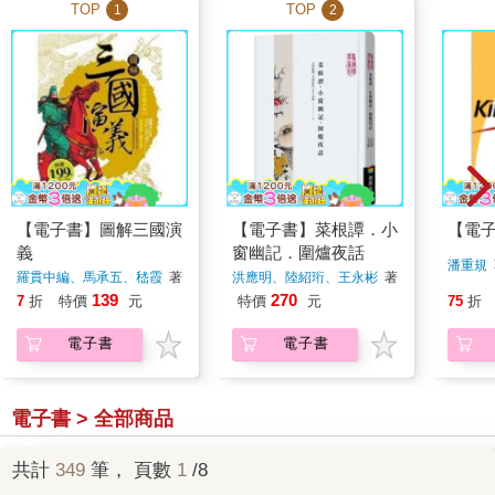
TOP
TOP
1
2
【電子書】圖解三國演
【電子書】菜根譚．小
【電
義
窗幽記．圍爐夜話
潘重規
羅貫中編、馬承五、嵇霞
著
洪應明、陸紹珩、王永彬
著
139
270
7
折
特價
元
特價
元
75
折
電子書
電子書
電子書 > 全部商品
共計
349
筆， 頁數
1
/8