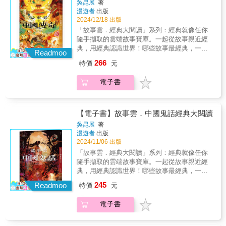
怪、植物化精怪與物品化精怪，其中動物精怪
吳昆展
著
庭。《九山王》中遭受滅族之禍的老狐狸，是
的故事最為豐富。這些精怪傳說，往往是人類
漫遊者
出版
一位優秀的人類心理分析師，以其人知道還治
2024/12/18 出版
欲望、善惡、恐懼與渴望的映射。透過人類與
其人之身《聊齋》徹底顛覆了狐狸精的傳統寫
精怪之間的相遇、相愛或對抗的情節，這類故
「故事雲．經典大閱讀」系列：經典就像任你
法，塑造了多彩多姿的狐狸精形象，描繪出美
事展現了人類對自然萬物的敬畏與想像，而精
隨手擷取的雲端故事寶庫。一起從故事親近經
麗迷人、智謀超群的狐狸精美女群像，以及運
怪妖魅與人類的對比，不只探討了人性的深度
典，用經典認識世界！哪些故事最經典，一生
籌帷幄、懲貪治虐的狐叟、狐書生行樂圖，在
Readmoo
與多樣，也反映出中華民族的文化與思想內
一定要讀過一次？哪些故事是原型，發展出眾
狐狸精故事中寄寓了深刻的社會內容和哲理思
266
特價
元
涵。此外，道教的修煉思想與佛教的因果報應
多的變形故事？哪些故事最耐讀，千百年後讀
考。
觀念，也深刻影響了精怪故事的發展。佛教強
來仍趣味盎然？◆想像豐富奇詭的「志怪」、
電子書
調的戒殺護生與因果報應，道教對於修煉得道
歌頌自由戀愛的「愛情」安史亂世衍生的「豪
與成仙的追求，使得許多精怪故事蘊含著道德
俠」、影射批判現實的「諷喻」這些傳奇故
教訓與哲學意涵。例如《西遊記》中的妖怪，
事，都成為後世戲曲的靈感素材！◎三娘子從
常是因修煉得道或掌握法術而具備變化之能。
衣箱裡取出一副小犁、一頭小木牛及一個小木
【電子書】故事雲．中國鬼話經典大閱讀
◆「故事雲．中國經典大閱讀」計畫特色：◎
偶人，口裡含水朝它們一噴，木牛、木偶人竟
吳昆展
著
從古典文學中選取具原創性、藝術性，有「原
開始行走耕種，轉眼麥子就生芽、開花、結出
漫遊者
出版
型」特質的代表性篇章◎透過親切有趣的白話
成熟的麥粒。三娘子讓木偶人將麥子磨成麵
2024/11/06 出版
語言，輕鬆閱讀故事◎蒐羅與故事相關的原典
粉，用這麵粉做了幾個燒餅。隔天早上，旅客
「故事雲．經典大閱讀」系列：經典就像任你
與出處簡介，認識古典中國文學最好的入門
吃了那些燒餅，忽然都撲倒在地喊叫，旅客竟
隨手擷取的雲端故事寶庫。一起從故事親近經
◆■【故事雲．中國經典大閱讀】計畫：經典中
全變成驢子了……〈板橋三娘子〉，出自《河
典，用經典認識世界！哪些故事最經典，一生
國神話（2024.06出版）、經典中國童話
東記》◎這面古鏡據說是黃帝鑄造的，是有靈
一定要讀過一次？哪些故事是原型，發展出眾
（2024.07出版）經典中國鬼話（2024.11出
245
氣的寶物，放在暗室會發出光芒，但是遇到日
Readmoo
特價
元
多的變形故事？哪些故事最耐讀，千百年後讀
版）、經典中國傳奇（2024.12出版）經典中國
食和月食就昏暗無光。它不但能照見人腹中的
來仍趣味盎然？◆人鬼情緣、死而復活、善惡
精怪（2025.06出版）、經典中國公案
五臟六腑，還能讓千年妖怪無法變形遁逃，照
電子書
果報、冤魂復仇……都在充滿「人味」的中國
（2025.08出版）
了染疫的人還能使他們痊癒。帶著古鏡出門，
鬼話！◎有個年輕貌美的女子半夜來找談生，
行船遇到風浪只要對著江水一照，立刻風平浪
請求結為夫妻，唯一的要求是三年後才能用火