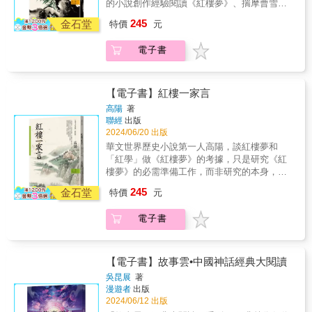
有趣的白話語言，輕鬆閱讀故事◎蒐羅與故事
種古代文豪愛用的典故，賞析了39位唐宋文人
的小說創作經驗閱讀《紅樓夢》、揣摩曹雪芹
精怪（2025.06出版）、經典中國公案
活，出來之後只過了片刻&hellip;&hellip;〈柏枕
相關的原典與出處簡介，認識古典中國文學最
的130首詩詞，主要分成三部分：【故事】、
的創作心理，尤其運用他過人的考據眼光、嫻
（2025.07出版）
245
幻夢〉，出自：《幽明錄》 ◎孤兒吳堪有天在
金石堂
特價
元
好的入門◆■【故事雲．中國經典大閱讀】計
【關鍵詞】、【詩詞舉例與賞析】。首先解說
熟清朝八旗制度及人事文物的廣泛知識與掌
溪裡檢了一個白螺，拿回家養著之後，卻發現
畫：經典中國神話（2024.06出版）、經典中國
每個典故的由來，然後列出關鍵字，再逐一賞
故，提供精確而豐富的曹雪芹生平事蹟，乃至
從此每天回家後，茶水飯菜都已經準備好了
電子書
童話（2024.07出版）經典中國鬼話（2024.11
析相關詩詞，看這些文人是在什麼情境與背景
《紅樓夢》的時代背景，探究其那不為眾人熟
&hellip;&hellip;〈吳堪與白螺女〉，出自：《原
出版）、經典中國傳奇（2024.12出版）經典中
下寫這些作品，又是如何把典故用在詩詞裡。
知的人生。高陽的文筆，向來以內涵深刻、文
化記》 ◎薛偉生病昏迷二十幾天後突然醒來，
國精怪（2025.06出版）、經典中國公案
◆【本書特色】1.從獨特的「典故」角度歸納
字流暢、故事曲折、情景逼真且人物性格鮮明
他跟正在吃魚膾的同僚說，自己就是他們剛剛
（2025.07出版）
詩詞2.透過這些典故的故事ＩＰ，增加文學常
生動而廣受讀者喜愛。本書描繪曹家的繁華舊
【電子書】紅樓一家言
殺來吃的大鯉魚&hellip;&hellip;〈薛偉變魚
識與國學素養3.培養與擴充語感，迅速理解現
夢和人事滄桑，不僅收入多篇史學價值極高的
高陽
著
記〉，出自：《續玄怪錄》 ◎荀生天生身有異
代歌詞與古典詩詞要表達的意境4.利用典故的
考究典故文章，也收錄自承書寫「紅樓夢斷系
聯經
出版
香，因為船難流落一座小島。島上的城牆都是
關鍵詞，化繁為簡地理解更多詩詞文章
列」的緣由和發現。對於《紅樓夢》、曹雪芹
2024/06/20 出版
用糞土塗的，居民看到荀生都被臭到嘔吐，把
身處之時代背景甚或於紅學有興趣的讀者，此
華文世界歷史小說第一人高陽，談紅樓夢和
他當瘴氣驅趕，直到荀生掉進一個糞坑
書絕對值得悉心細究。高陽寢饋文史、浸淫至
「紅學」做《紅樓夢》的考據，只是研究《紅
&hellip;&hellip;〈荀生與蜣螂城〉，出自：《諧
深，更有千萬字以上的小說創作經驗，有其獨
樓夢》的必需準備工作，而非研究的本身，因
鐸》&& & ◆ 童話通常有新奇誇張的情節，充
到處。讀高陽作品，層層婉轉、淋漓盡致、擘
為《紅樓夢》到底是一部文學名著，不是一部
滿幻想的內容除了蘊含創作者的想像，也反應
245
肌析理、勝義紛呈，令人目不暇給。
金石堂
特價
元
史書。就算把《紅樓夢》後四十回的作者，以
了某些現實，進而從中看出當時的社會民情。
及曹雪芹的家世考證得明明白白，對於《紅樓
例如故事中各種具有人性的鳥獸動物、花草樹
電子書
夢》在文學上的價值，好在何處？壞在那裡？
木，可以看到古人認為眾生皆有靈的思想；孝
這些文學研究上最主要的課題，仍舊沒有說出
順、勤奮、善良會獲得上天幫助，貪心負義的
一個所以然來。——高陽華文世界歷史小說第
沒好下場，可以看到當時社會認同的價值觀。
一人高陽，談《紅樓夢》和「紅學」紅學研究
而那些訪仙求道，出現法術幻術的情節，或者
【電子書】故事雲•中國神話經典大閱讀
名家、又是極為熟習清代掌故的歷史小說家，
出自佛教《敦煌變文》、《高僧傳》的故事，
吳昆展
著
高陽以豐富敏銳的小說創作經驗閱讀《紅樓
可以看出佛道思想的深入。 最特別的是，中國
漫遊者
出版
夢》，揣摩曹雪芹的創作心理，以對八旗制度
文學裡早就有許多童話故事的原型，例如東晉
2024/06/12 出版
及人物的廣泛知識漫談《紅樓夢》相關細瑣淵
就有「羽衣少女」類型的故事；唐代《酉陽雜