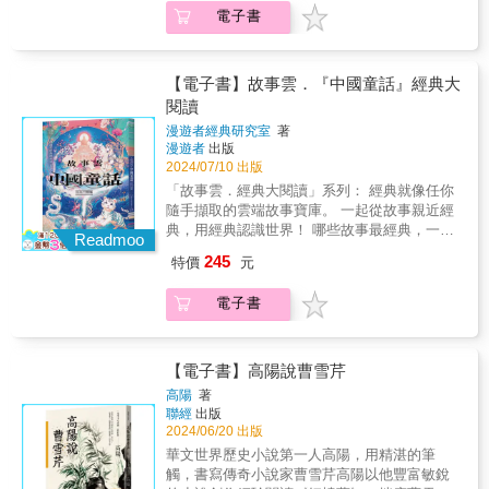
成的。關於鬼的記載很早就有，但在早期文學
文學修辭，同時學會用精煉的語言精準表達！
市經濟的繁榮發展，都為小說提供了更豐富的
電子書
作品中，例如志怪筆記裡，通常是作為一種奇
凌性傑（作家）厭世國文老師（高中教師）
主題和素材。 唐傳奇依照題材內容來分，大致
聞異事來記錄，描述各種見鬼、遇鬼、死而復
――有哏推薦◆◎為什麼看到辛棄疾說「深入
可分為神怪、愛情、諷喻、豪俠和歷史等類，
活、鬼作祟的事蹟，直到清代《聊齋志異》、
白雲堆」，就知道他是在談隱居？◎為什麼看
神怪故事繼承六朝志怪小說，有時摻雜佛、道
《閱微草堂筆記》等書，文人筆下的鬼故事，
到李白說「東山高臥時起來，欲濟蒼生未應
【電子書】故事雲．『中國童話』經典大
思想；愛情類則是描寫才子佳人的愛情故事；
才開始有更為曲折離奇的情節，鬼的形象也開
晚」，就知道他是想出仕？◎為什麼看到陳子
閱讀
安史之亂以後，藩鎮割據跋扈，欺壓百姓，因
始生動傳神起來。因為死後世界是神祕不可知
昂說自己「歲華盡搖落」、杜甫說「萬里悲秋
此出現行俠仗義的豪俠故事；諷喻類則是以故
漫遊者經典研究室
著
的領域，各種「鬼話」的創作，在某個程度上
常作客」時，就知道他們不只在悲秋，還在感
事說明佛理或道教的人生觀，描寫人世無常；
漫遊者
出版
是反映出活人對於死後世界的想像，同時也折
慨自己懷才不遇？◎為什麼看到蘇軾說「望斷
2024/07/10 出版
還有一些是取材史料故事，再加以鋪排改編
射出一個民族的文化與生命觀。 在中國鬼故事
高唐路」、元稹說「除卻巫山不是雲」時，就
的。許多小說其實兼具不同的類別。 本書收錄
「故事雲．經典大閱讀」系列： 經典就像任你
中，有個很大的特色是有許多描寫人鬼戀的篇
知道他們在懷念情人？◎為什麼看到陸游說
的篇章都是唐代的傳奇，其敘事更具文學與藝
隨手擷取的雲端故事寶庫。 一起從故事親近經
章。古人認為鬼也具有人的情感與執念，他們
「膾美菰香，秋風又起」，就知道他在想念家
術的美感，既有浪漫主義的想像力，又有現實
典，用經典認識世界！ 哪些故事最經典，一生
或有什麼生前未了心願，或是思念親人，或是
鄉？唐宋大文豪讀書破萬卷之後，遇到各種喜
Readmoo
主義的細緻描寫。人物形象鮮明，具有豐富的
一定要讀過一次？ 哪些故事是原型，發展出眾
還眷戀著陽間，因此還與活人有情感糾葛。中
怒哀樂、傷春悲秋的時刻，發現比他們更老的
245
特價
元
個性和內心世界。這些傳奇故事不只成為後代
多的變形故事？ 哪些故事最耐讀，千百年後讀
國鬼故事的另一個特色是受到道教、佛教等宗
古人，早就親身體驗過這個情境了，因此，大
戲曲的靈感來源，寫作手法也對後來的話本小
來仍趣味盎然？ ◆ ■【故事雲．中國經典大閱
教思想影響，出現了強調生死輪回、因果報
詩人將這些古代小故事寫進了他們的詩詞裡，
電子書
說、元明清的章回小說產生很大的影響。
讀】計畫： 經典中國神話（2024.06出版）、
應、描述地府世界的諸多故事。這些故事通常
變成了我們如今所說的「哏」（aka典故）。這
◆「故事雲．中國經典大閱讀」計畫特色：◎
經典中國童話（2024.07出版） 經典中國鬼話
帶有道德教化的意味，並傳達善惡報應的觀
些哏可不是現今那些只流行三五年的詞，而是
從古典文學中選取具原創性、藝術性，有「原
（2024.11出版）、經典中國傳奇（2024.12出
念。此外還有一類故事的創作是寄寓了作者理
經過歷代文人的認證，一用再用，成為了某種
型」特質的代表性篇章◎透過親切有趣的白話
版） 經典中國精怪（2025.06出版）、經典中
【電子書】高陽說曹雪芹
想與影射諷刺現實的，鬼故事已經不是單純的
文學符號。典故，是讓詩詞文章增色的關鍵，
語言，輕鬆閱讀故事◎蒐羅與故事相關的原典
國公案（2025.07出版） ◆ ◎一對姊弟去探望
獵奇傳說，而是有揭露現實中貪腐不公等弊端
是能讓讀者秒懂作者意思的密碼。反過來說，
高陽
著
與出處簡介，認識古典中國文學最好的入門
外婆，晚上睡覺時，女孩卻發現這個外婆不但
的社會意義，同時藉此替活人滿足現實無法達
聯經
出版
看不懂這些哏，往往就看不懂這首詩詞要說什
◆■【故事雲．中國經典大閱讀】計畫：經典中
渾身有毛，半夜還在喀嚓喀嚓地啃著什麼東西
2024/06/20 出版
成的願望。 ◆「故事雲．中國經典大閱讀」計
麼了。那麼，究竟是誰創造了這些哏？這些哏
國神話（2024.06出版）、經典中國童話
&hellip;&hellip;〈老虎外婆〉，出自《廣虞初新
畫特色：◎從古典文學中選取具原創性、藝術
分別代表什麼意思？什麼哏是古人最愛寫的？
華文世界歷史小說第一人高陽，用精湛的筆
（2024.07出版）經典中國鬼話（2024.11出
志》 ◎有個神奇的柏木枕頭，人從枕頭後面裂
性，有「原型」特質的代表性篇章◎透過親切
古人又是怎麼用這些哏的？本書整理歸納了14
觸，書寫傳奇小說家曹雪芹高陽以他豐富敏銳
版）、經典中國傳奇（2024.12出版）經典中國
開的小孔進去，就算在裡面過了一輩子的生