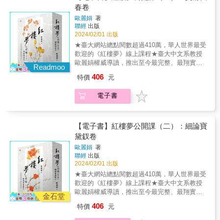
通向自我的敲門磚」，研究紅學超過二十年的
春卷
歸，怎料貂蟬靠著董卓遺囑大翻身，鬥倒呂布
歐麗娟教授將帶領讀者藉由這部經典敲開大
上演「女主角的逆襲」，峰迴路轉簡直在演
歐麗娟
著
門，不只看到《紅樓夢》裡各式各樣、多采多
《甄嬛傳》！◆不是派對咖！孔明只出一張
聯經
出版
姿的寶藏，更要召喚出其中的人，也就是讀者
2024/02/01 出版
嘴，閒來無事就貪睡如果穿越到三國時代見孔
各種可能的自我。《紅樓夢公開課》完整收錄
明⋯⋯，等等！他怎麼都在睡？諸葛孔明又號
★臺大網站總點閱數超過410萬，華人世界最受
歐麗娟於臺大線上課程的教授內容，第三冊
「臥龍先生」，白話文＝「睡蟲先生」，劉備
歡迎的《紅樓夢》線上課程★臺大中文系教授
「賈府四春」繼續探索《紅樓夢》的人物風
三顧茅廬見不得，全因孔明夢周公；好不容易
歐麗娟權威導讀，推出至今最完整、最翔實、
采，以賈府本身的自家女兒：元春、迎春、探
Readmoo
重金禮聘孔明回去當軍師，孔明仍舊終日臥著
最精彩的公開課文字紀錄！《紅樓夢》是中國
春及惜春為核心，帶領讀者將她們還原為完整
406
特價
元
睡；眼見戰爭開打，孔明發號施令讓劉備、關
文學史上的偉大經典之一，它講述貴族世家中
的、特定經驗上的個人來看待，進而深入各自
羽、張飛各自出征，轉頭竟然打起麻將來，原
的婚戀糾葛、族眾紛爭和命運起伏。曹雪芹以
迥異的獨特生命史，探索其生活空間、人際關
電子書
來他只負責動腦不動手。這不是你印象中的孔
精湛靈動的筆法、充滿詩意的場面描寫和細膩
係及其內外在的各種處境，而碰觸到躍動起伏
明嗎？孔明雖不是派對咖，但可能是個好牌
入微的人物刻畫，呈現豐富的情感世界和貴族
的靈魂深處。
咖！
風貌，深刻探討命運和現實的交織，啟發後代
無數的文學創作及研究。所謂「一切經典皆是
【電子書】紅樓夢公開課（二）：細論寶
通向自我的敲門磚」，研究紅學超過二十年的
黛釵卷
歐麗娟教授將帶領讀者藉由這部經典敲開大
歐麗娟
著
門，不只看到《紅樓夢》裡各式各樣、多采多
聯經
出版
姿的寶藏，更要召喚出其中的人，也就是讀者
2024/02/01 出版
各種可能的自我。《紅樓夢公開課》完整收錄
★臺大網站總點閱數超過410萬，華人世界最受
歐麗娟於臺大線上課程的教授內容，第三冊
歡迎的《紅樓夢》線上課程★臺大中文系教授
「賈府四春」繼續探索《紅樓夢》的人物風
歐麗娟權威導讀，推出至今最完整、最翔實、
采，以賈府本身的自家女兒：元春、迎春、探
金石堂
最精彩的公開課文字紀錄！《紅樓夢》是中國
春及惜春為核心，帶領讀者將她們還原為完整
406
特價
元
文學史上的偉大經典之一，它講述貴族世家中
的、特定經驗上的個人來看待，進而深入各自
的婚戀糾葛、族眾紛爭和命運起伏。曹雪芹以