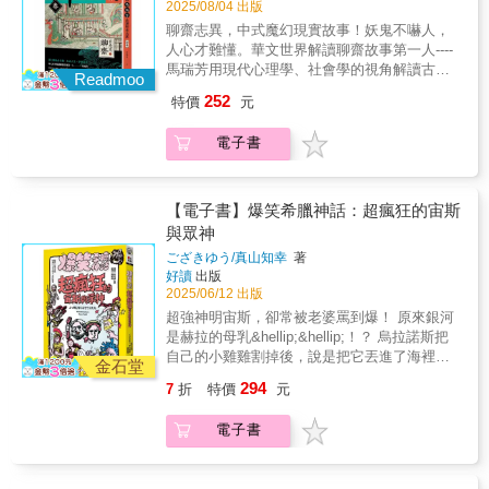
2025/08/04 出版
虐入骨三分。」這是大多數古人讀聊齋的感
聊齋志異，中式魔幻現實故事！妖鬼不嚇人，
想。但《聊齋》不只是經典名著，它也是幾百
人心才難懂。華文世界解讀聊齋故事第一人----
年前的「黑鏡」、「戀愛實境秀」、「人性觀
馬瑞芳用現代心理學、社會學的視角解讀古代
察劇」，妖鬼不嚇人，人心才難懂用聊齋打開
Readmoo
暢銷小說，分析神鬼故事裡投射的人間真實、
現代人的內心劇場◆做聊齋鬼比做人好：為什
252
特價
元
寄託的希望與恐懼、不能明說的苦悶與愛怨。
麼當了鬼，人生才真的開始？人鬼戀、報恩
阿根廷大作家波赫士，日本文豪芥川龍之介，
鬼、考試鬼，鬼場現形！◆狐狸精不是壞女
電子書
諾貝爾文學獎得主莫言，寫紅樓夢的曹雪芹，
人：看見女力、慾望與愛的主導權，為什麼她
他們不同世代，語種不同，創作類型不同，唯
們的愛，更自由、更坦蕩？◆妖怪比人還講義
一的生涯共同點是：他們都愛讀蒲松齡的《聊
氣：當友情遇上異種生命，那些比人更守承
齋志異》。始終考不上舉人的蒲松齡，在西舖
【電子書】爆笑希臘神話：超瘋狂的宙斯
諾、更懂情感價值的動物精怪！◆人遇神仙神
畢家當私塾老師的時候，把他對現實生活的種
與眾神
仙遇人：究竟是黃粱一夢，也可能是夢想事
種感懷，藉由神鬼妖狐之口，講各種人世真
成？幻由人生，在凡人的神話中得到慰藉馬瑞
ござきゆう/真山知幸
著
實，各種苦悶徬徨以及各種人生智慧，寫成了
芳品讀聊齋志異，共五卷。將聊齋志異的四百
好讀
出版
《聊齋志異》。「寫鬼寫妖高人一等，刺貪刺
九十一篇故事，精選出一百二十個故事，分成
2025/06/12 出版
虐入骨三分。」這是大多數古人讀聊齋的感
【鬼、狐、妖、神、人】五個主題。〈鬼卷〉
超強神明宙斯，卻常被老婆罵到爆！ 原來銀河
想。但《聊齋》不只是經典名著，它也是幾百
解讀鬼與鬼、人與鬼之間新奇有趣又變幻莫測
是赫拉的母乳&hellip;&hellip;！？ 烏拉諾斯把
年前的「黑鏡」、「戀愛實境秀」、「人性觀
的故事；〈狐卷〉展現了狐女、狐叟、狐書生
自己的小雞雞割掉後，說是把它丟進了海裡。
察劇」，妖鬼不嚇人，人心才難懂用聊齋打開
金石堂
等一系列生動傳神的狐狸精形象；〈妖卷〉剖
接著白色泡沫咕嚕咕嚕冒出來，一位女神就誕
現代人的內心劇場◆做聊齋鬼比做人好：為什
294
7
折
特價
元
析了一系列幻化成人形的妖，以及自然界的生
生了。 那就是愛與美的女神&mdash;&mdash;
麼當了鬼，人生才真的開始？人鬼戀、報恩
靈成精後與人類產生的聯繫；〈神卷〉塑造了
阿芙蘿黛蒂。 希臘神明的出生也好、戰鬥也
鬼、考試鬼，鬼場現形！◆狐狸精不是壞女
電子書
各種各樣的神仙形象，講述了人與神仙、人置
好、戀愛也好！ 全部通通超乎常理地瘋狂！ 一
人：看見女力、慾望與愛的主導權，為什麼她
身於仙境的奇妙經歷；〈人卷〉描繪了平凡塵
本收錄希臘神話中最瘋狂離奇故事的書籍，終
們的愛，更自由、更坦蕩？◆妖怪比人還講義
世間各種匪夷所思的奇人異事與百姓非比尋常
於隆重登場！ 讓你笑著學習希臘神話的必讀之
氣：當友情遇上異種生命，那些比人更守承