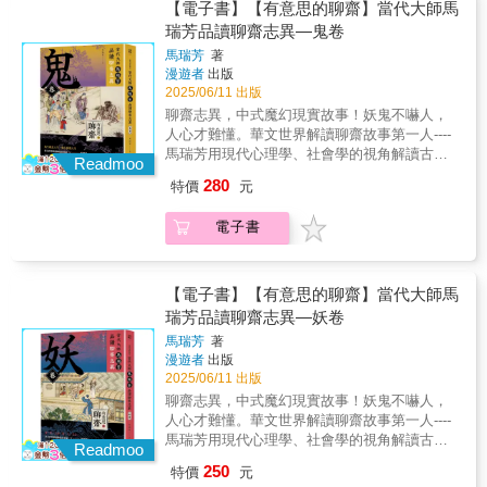
的生活經歷。【本套書特色】1.打破以往閱讀
作！
【電子書】【有意思的聊齋】當代大師馬
諾、更懂情感價值的動物精怪！◆人遇神仙神
方式，從鬼、狐、妖、神、人五大主題，全新
瑞芳品讀聊齋志異—鬼卷
仙遇人：究竟是黃粱一夢，也可能是夢想事
的角度解讀聊齋志異。2.作者馬瑞芳是全球漢
成？幻由人生，在凡人的神話中得到慰藉馬瑞
馬瑞芳
著
學界認定的聊齋專家，專注研究聊齋四十餘
芳品讀聊齋志異，共五卷。將聊齋志異的四百
漫遊者
出版
年，選編故事的角度貼合專業與大眾閱讀樂
九十一篇故事，精選出一百二十個故事，分成
2025/06/11 出版
趣。3.特別收錄：蒲松齡故居收藏之《聊齋圖
【鬼、狐、妖、神、人】五個主題。《鬼卷》
聊齋志異，中式魔幻現實故事！妖鬼不嚇人，
說》彩圖；及出自《詳注聊齋志異圖詠》黑白
解讀鬼與鬼、人與鬼之間新奇有趣又變幻莫測
人心才難懂。華文世界解讀聊齋故事第一人----
插圖。專業推薦：郝譽翔（台北教育大學語文
的故事；《狐卷》展現了狐女、狐叟、狐書生
馬瑞芳用現代心理學、社會學的視角解讀古代
與創作學系教授）蔡造珉（真理大學台灣文學
Readmoo
等一系列生動傳神的狐狸精形象；《妖卷》剖
暢銷小說，分析神鬼故事裡投射的人間真實、
系副教授）〈當代大師馬瑞芳品讀聊齋志異—
280
特價
元
析了一系列幻化成人形的妖，以及自然界的生
寄託的希望與恐懼、不能明說的苦悶與愛怨。
人卷〉人間悲歡，蒲松齡七十餘年人生看透社
靈成精後與人類產生的聯繫；《神卷》塑造了
阿根廷大作家波赫士，日本文豪芥川龍之介，
會的細緻呈現雖然神、鬼、狐、妖是《聊齋》
電子書
各種各樣的神仙形象，講述了人與神仙、人置
諾貝爾文學獎得主莫言，寫紅樓夢的曹雪芹，
中各篇故事的主體，但故事中體現的卻是深刻
身於仙境的奇妙經歷；《人卷》描繪了平凡塵
他們不同世代，語種不同，創作類型不同，唯
的人文關懷。蒲松齡鄉居七十餘年，看透各種
世間各種匪夷所思的奇人異事與百姓非比尋常
一的生涯共同點是：他們都愛讀蒲松齡的《聊
社會問題與人世倫理話題，聊齋故事中家庭、
的生活經歷。【本套書特色】1.打破以往閱讀
齋志異》。始終考不上科舉的蒲松齡，在西舖
【電子書】【有意思的聊齋】當代大師馬
倫理、親情、友情、愛情一一出現，說盡百態
方式，從鬼、狐、妖、神、人五大主題，全新
畢家當私塾老師的時候，把他對現實生活的種
人生，呈現的都是實實在在的社會現實。這些
瑞芳品讀聊齋志異—妖卷
的角度解讀聊齋志異。2.作者馬瑞芳是全球漢
種感懷，藉由神鬼妖狐之口，講各種人世真
都在他筆下成為一篇篇悲歡離合的故事。〈細
馬瑞芳
著
學界認定的聊齋專家，專注研究聊齋四十餘
實，各種苦悶徬徨以及各種人生智慧，寫成了
柳〉說的是古代虎媽，後母兼寡婦的細柳，不
漫遊者
出版
年，選編故事的角度貼合專業與大眾閱讀樂
《聊齋志異》。「寫鬼寫妖高人一等，刺貪刺
怕物議，管教前房之子，敢狠下心，送親生兒
2025/06/11 出版
趣。3.特別收錄：蒲松齡故居收藏之《聊齋圖
虐入骨三分。」這是大多數古人讀聊齋的感
子進監獄。〈珊瑚〉被改編成各式戲劇的聊齋
聊齋志異，中式魔幻現實故事！妖鬼不嚇人，
說》彩圖；及出自《詳注聊齋志異圖詠》黑白
想。但《聊齋》不只是經典名著，它也是幾百
名篇，講自古以來皆有的婆媳問題，賢媳悍
人心才難懂。華文世界解讀聊齋故事第一人----
插圖。專業推薦：郝譽翔（台北教育大學語文
年前的「黑鏡」、「戀愛實境秀」、「人性觀
媳，善惡有報。〈姊妹易嫁〉蒲松齡式的上錯
馬瑞芳用現代心理學、社會學的視角解讀古代
與創作學系教授）蔡造珉（真理大學台灣文學
察劇」，妖鬼不嚇人，人心才難懂鬼狐妖都來
Readmoo
花轎嫁錯郎，有嫌貧愛富的批判，也還保有人
暢銷小說，分析神鬼故事裡投射的人間真實、
系副教授）《當代大師馬瑞芳品讀聊齋志異—
了：用聊齋打開現代人的內心劇場◆做聊齋鬼
應有善念的好事好報。〈顏氏〉聊齋版的木蘭
250
特價
元
寄託的希望與恐懼、不能明說的苦悶與愛怨。
神卷》夢幻神仙多奇趣，幻由人生，夢想成真
比做人好：為什麼當了鬼，人生才真的開始？