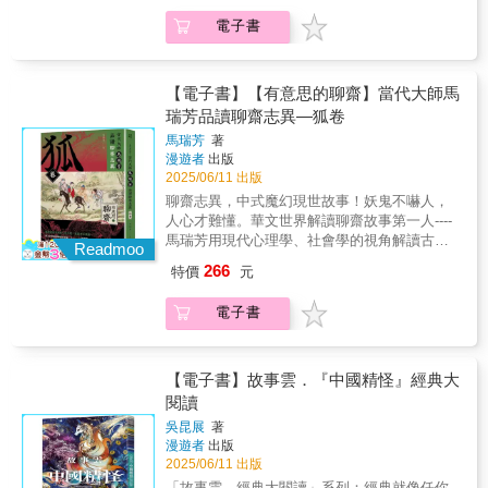
從軍。嫁了草包丈夫之後怎麼辦？乾脆自己去
阿根廷大作家波赫士，日本文豪芥川龍之介，
神仙夢幻是聊齋中的重要戲法，仙界意味著永
人鬼戀、報恩鬼、考試鬼，鬼場現形！◆狐狸
考科舉！是彌天大謊，也是對居高官不能擔大
電子書
諾貝爾文學獎得主莫言，寫紅樓夢的曹雪芹，
恆的生命，永世的享樂。是古人的心中的理想
精不是壞女人：看見女力、慾望與愛的主導
任的調侃。
他們不同世代，語種不同，創作類型不同，唯
世界（可能也還是今人的理想國）。人神交往
權，為什麼她們的愛，更自由、更坦蕩？◆妖
一的生涯共同點是：他們都愛讀蒲松齡的《聊
的故事中，帶有傳統的吉人天相，勸善懲惡的
怪比人還講義氣：當友情遇上異種生命，那些
齋志異》。始終考不上舉人的蒲松齡，在西舖
【電子書】【有意思的聊齋】當代大師馬
思想，也有深刻的哲學思考跟社會批判。也可
比人更守承諾、更懂情感價值的動物精怪！馬
畢家當私塾老師的時候，把他對現實生活的種
以說，蒲松齡創造了最早的「吸引力法則」，
瑞芳品讀聊齋志異—狐卷
瑞芳品讀聊齋志異，共五卷。將聊齋志異的491
種感懷，藉由神鬼妖狐之口，講各種人世真
「幻由人生」，只要你對生活中的美好事物熱
篇故事，精選120個故事，分成【鬼、狐、妖、
馬瑞芳
著
實，各種苦悶徬徨以及各種人生智慧，寫成了
切盼望，執著追求，你所期望的就有可能在你
神、人】五個主題。《鬼卷》解讀鬼與鬼、人
漫遊者
出版
《聊齋志異》。「寫鬼寫妖高人一等，刺貪刺
面前出現。《種梨》說的是，小氣者捨不得施
與鬼之間新奇有趣又變幻莫測的故事；《狐
2025/06/11 出版
虐入骨三分。」這是大多數古人讀聊齋的感
捨一隻梨，結果失去的整車梨的寓言故事。
卷》展現了狐女、狐叟、狐書生等一系列生動
聊齋志異，中式魔幻現世故事！妖鬼不嚇人，
想。但《聊齋》不只是經典名著，它也是幾百
《勞山道士》聊齋名篇。「恐嬌惰不能作
傳神的狐狸精形象；《妖卷》剖析了一系列幻
人心才難懂。華文世界解讀聊齋故事第一人----
年前的「黑鏡」、「戀愛實境秀」、「人性觀
苦」，借精巧故事說「懶惰取巧必碰壁」的人
化成人形的妖，以及自然界的生靈成精後與人
馬瑞芳用現代心理學、社會學的視角解讀古代
察劇」，妖鬼不嚇人，人心才難懂鬼狐妖都來
Readmoo
生哲理。《羅剎海市》美男子的海外奇遇記，
類產生的聯繫；《神卷》塑造了各種各樣的神
暢銷小說，分析神鬼故事裡投射的人間真實、
了：用聊齋打開現代人的內心劇場◆做聊齋鬼
遭遇：醜為美、邪為善、貪為德、賢為罪，用
266
特價
元
仙形象，講述了人與神仙、人置身於仙境的奇
寄託的希望與恐懼、不能明說的苦悶與愛怨。
比做人好：為什麼當了鬼，人生才真的開始？
奇幻筆法講真假顛倒的諷世故事。《阿寶》顛
妙經歷；《人卷》描繪了平凡塵世間各種匪夷
阿根廷大作家波赫士，日本文豪芥川龍之介，
人鬼戀、報恩鬼、考試鬼，鬼場現形！◆狐狸
覆所有志怪故事，孫生情癡，離魂化做鸚鵡追
電子書
所思的奇人異事與百姓非比尋常的生活經歷。
諾貝爾文學獎得主莫言，寫紅樓夢的曹雪芹，
精不是壞女人：看見女力、慾望與愛的主導
求心愛美女，把傳統小說中女性只能被動等待
【本套書特色】1.打破以往閱讀方式，從鬼、
他們不同世代，語種不同，創作類型不同，唯
權，為什麼她們的愛，更自由、更坦蕩？◆妖
男子的故事筆法，寫成了新的傳奇。
狐、妖、神、人五大主題，全新的角度解讀聊
一的生涯共同點是：他們都愛讀蒲松齡的《聊
怪比人還講義氣：當友情遇上異種生命，那些
齋志異。2.作者馬瑞芳是全球漢學界認定的聊
齋志異》。始終考不上科舉的蒲松齡，在富貴
【電子書】故事雲．『中國精怪』經典大
比人更守承諾、更懂情感價值的動物精怪！馬
齋專家，專注研究聊齋四十餘年，選編故事的
人家當私塾老師的時候，把他對現實生活的種
閱讀
瑞芳品讀聊齋志異，共五卷。將聊齋志異的491
角度貼合專業與大眾閱讀樂趣。3.特別收錄：
種感懷，藉由神鬼妖狐之口，講各種人世真
篇故事，精選120個故事，分成【鬼、狐、妖、
吳昆展
著
蒲松齡故居收藏之《聊齋圖說》彩圖；及出自
實，各種苦悶徬徨以及各種人生智慧，寫成了
神、人】五個主題。《鬼卷》解讀鬼與鬼、人
漫遊者
出版
《詳注聊齋志異圖詠》黑白插圖。專業推薦：
《聊齋志異》。「寫鬼寫妖高人一等，刺貪刺
與鬼之間新奇有趣又變幻莫測的故事；《狐
2025/06/11 出版
郝譽翔（台北教育大學語文與創作學系教授）
虐入骨三分。」這是大多數古人讀聊齋的感
卷》展現了狐女、狐叟、狐書生等一系列生動
「故事雲．經典大閱讀」系列：經典就像任你