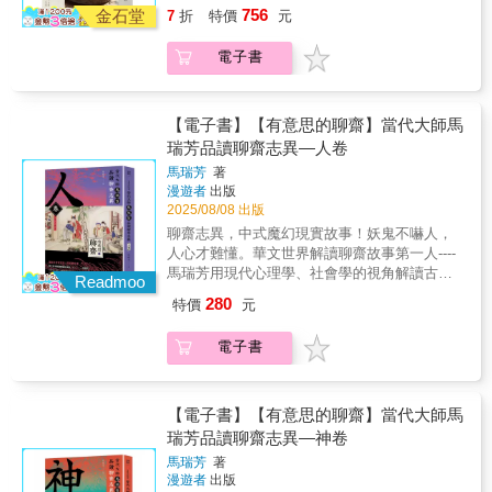
物、風土民俗、神話傳說等方面的內容，體現
從古典文學中精選古人的原創 IP、最具藝術性
756
「鏡像六釵」深入剖析《紅樓夢》中彼此迥別
金石堂
7
折
特價
元
了先民豐富奇特的想像力。自東晉郭璞《山海
的改編，看見故事最初的模樣 ◎用親切好讀的
卻隱隱映照的六位女性人物：王熙鳳、李紈、
經注》之後，出現了多種注本，其中以清代學
白話講古代故事，讓經典不再遙遠◎搭配原典
妙玉、秦可卿、香菱與史湘雲。她們互為映
電子書
者郝懿行（1757—1825）撰寫的《山海經箋
與出處介紹，並且適時補充tips小知識，邊看故
像、小同而大異，以各自獨特的命運、性格與
疏》成就最好。《山海經箋疏》，十八卷，附
事邊升級◆■【故事雲．中國經典大閱讀】計
處境演繹出繁複又動人的多元命題。書中引領
《圖贊》一卷、《訂訛》一卷。該書在郭注基
畫：經典中國神話（2024.06出版）、經典中國
讀者細觀這些角色的生命歷程，重新思索何為
礎上，以箋補注，以疏證經，廣採前人注釋及
【電子書】【有意思的聊齋】當代大師馬
童話（2024.07出版）經典中國鬼話（2024.11
命運安排、何為自我意志。六釵之鏡，不僅折
各種史料文獻，對許多疑難問題做了考釋，阮
瑞芳品讀聊齋志異—人卷
出版）、經典中國傳奇（2024.12出版）經典中
射彼此，也照亮我們看待人生的眼光。
元評其「精而不鑿，博而不濫」。
國精怪（2025.06出版）、經典中國公案
馬瑞芳
著
（2026.01出版）
漫遊者
出版
2025/08/08 出版
聊齋志異，中式魔幻現實故事！妖鬼不嚇人，
人心才難懂。華文世界解讀聊齋故事第一人----
馬瑞芳用現代心理學、社會學的視角解讀古代
Readmoo
暢銷小說，分析神鬼故事裡投射的人間真實、
280
特價
元
寄託的希望與恐懼、不能明說的苦悶與愛怨。
阿根廷大作家波赫士，日本文豪芥川龍之介，
電子書
諾貝爾文學獎得主莫言，寫紅樓夢的曹雪芹，
他們不同世代，語種不同，創作類型不同，唯
一的生涯共同點是：他們都愛讀蒲松齡的《聊
齋志異》。始終考不上舉人的蒲松齡，在西舖
【電子書】【有意思的聊齋】當代大師馬
畢家當私塾老師的時候，把他對現實生活的種
瑞芳品讀聊齋志異—神卷
種感懷，藉由神鬼妖狐之口，講各種人世真
馬瑞芳
著
實，各種苦悶徬徨以及各種人生智慧，寫成了
漫遊者
出版
《聊齋志異》。「寫鬼寫妖高人一等，刺貪刺