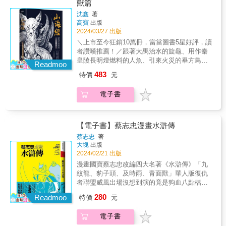
知名水墨藝術家──沈鑫再次發揮天馬行空的想
獸篇
語》 ◎唐玄宗皇帝從驪山巡察完回宮就開始生
像力，重新詮釋了隱匿在山河深處的106種神靈
病，有天晚上他看見一個紅衣小鬼跑進屋內，
沈鑫
著
精怪，描繪出獨樹一格的山海世界！羽毛鮮豔
拿走貴妃的香囊和自己的玉笛，這時突然出現
高寶
出版
的五采鳥在林間嬉戲，祥瑞的騊駼馬被凶惡的
一個藍衣人，頭髮蓬亂、滿臉虯髯大鬍，面目
2024/03/27 出版
蜪犬獵捕，合窳發怒一吼，天下就會洪水氾
猙獰，伸手便抓住那個小鬼一口吞下
＼上市至今狂銷10萬冊，當當圖書5星好評，讀
濫……透過作者無窮的創意，這些長相奇特的
&hellip;&hellip;〈捉鬼的鍾馗〉，出自：《夢溪
者讚嘆推薦！／跟著大禹治水的旋龜、用作秦
異獸跨越文字的限制，活靈活現地出現在眼
筆談》 ◆ 古代中國沒有記錄神話的專書，成書
皇陵長明燈燃料的人魚、引來火災的畢方鳥、
前，不僅帶給我們全新的視覺體驗，更能從中
Readmoo
於西漢的《山海經》是保存最多古代神話故事
擅長蠱惑人心的九尾狐──知名水墨藝術家沈鑫
瞭解流傳千年的神話傳說，用更多元的角度解
483
特價
元
的經典，流傳至後世的神話故事大多散見各典
歷時數年精心繪製，華麗重現《山海經》中的
讀這本經典之作。靜下心來仔細觀察，或許在
籍。而現今流傳的神話故事，可能在不同的典
上古奇境！《山海經》的內容涵蓋人文地理、
山林之間、大海深處，就能窺見牠們的身
電子書
籍中會有不同版本，畢竟幾千年來書籍會有散
天候星象、歷史神話，是一部網羅珍奇博物的
影……
佚、傳抄會有失誤。而我們現在所看到的神話
百科全書，千年來最引人注目的，便是書中物
故事，有些是後人根據不同古籍中的記載，重
種多樣的奇珍異獸。致力於中國文化與藝術創
新整理編寫而成，所以可以看到出處不只一
新多年的水墨藝術家──沈鑫，自幼便被《山海
【電子書】蔡志忠漫畫水滸傳
個。 本書蒐羅了古典文學典籍與民間傳說中具
經》中記載的各種神獸精怪所深深吸引。他花
蔡志忠
著
代表性的精彩神話，總共分為四部：創世神
了二十餘年查閱大量的書籍資料，靜心研讀
大塊
出版
話、自然神話、英雄神話、民間信仰神話。透
《山海經》的一字一句，憑藉著豐富飽滿的想
2024/02/21 出版
過節情豐富、文字生動的故事，去理解先民如
像力、細膩精美的水墨筆法，花費五年繪製120
漫畫國寶蔡志忠改編四大名著《水滸傳》「九
何看待宇宙、解釋自然，理解中華民族的世界
幅栩栩如生的飛禽走獸圖，再依照動物的不同
紋龍、豹子頭、及時雨、青面獸」華人版復仇
觀和民族信仰，看古人如何用豐富的想像力，
特徵與習性分門別類，搭配通俗易懂的解讀，
者聯盟威風出場沒想到演的竟是狗血八點檔？
打造出屬於中國文明的奇幻世界。同時也挑選
帶領我們一窺遠古奇獸的真面目。在沈鑫的畫
世態炎涼，官逼民反，一零八條英雄好漢上梁
了與民眾日常生活最相關的民間神祇故事與民
280
筆下，百獸不再是書上古老難懂的文字，而是
Readmoo
特價
元
山！等等，好漢們逃著逃著，竟然逃到了日本
俗傳說。這些神祇有由凡人升格為神的，也有
躍然紙上的生命力，重新被賦予了新奇華美、
東京？原來新宿歌舞伎町才是最新流行的偷渡
從佛教與道教等信仰而來的，瞭解寺廟中裡那
怪誕妖異的鮮明形象。我們得以想像，頭上長
電子書
聖地？究竟這群英雄好漢是如何變成亡命之徒
些諸神事蹟之後，原本遙不可及的神明也能變
角的蠱雕在天空遨遊，一頭二身的肥遺蛇在山