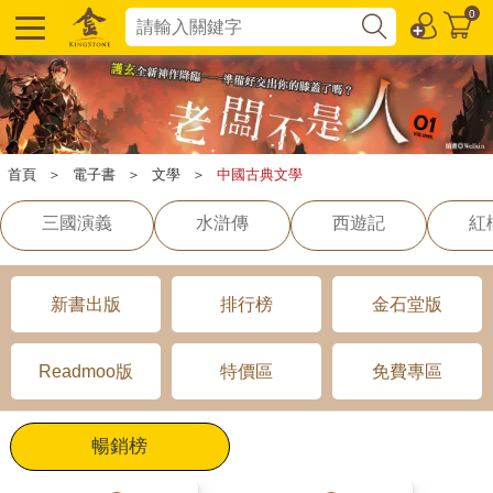
0
首頁
＞
電子書
＞
文學
＞
中國古典文學
三國演義
水滸傳
西遊記
紅
新書出版
排行榜
金石堂版
Readmoo版
特價區
免費專區
暢銷榜