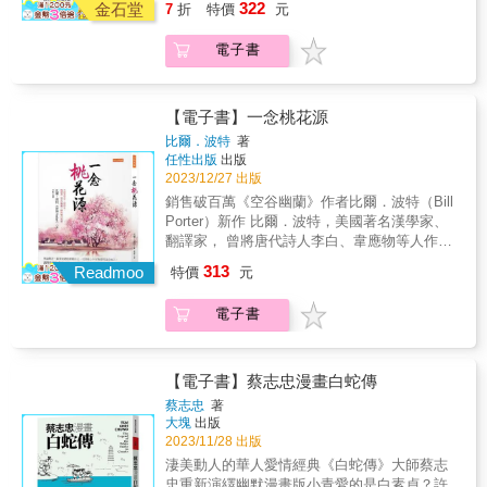
322
金石堂
7
折
特價
元
1975年，他在臺北某書店看到一本線裝的《陶
淵明詩》， 陶淵明退官歸隱，但不遁入山中，
電子書
在廬山腳下耕種、飲酒會友， 正是作者最嚮往
的生活，於是他三次前往廬山腳下陶淵明故里
實地探訪。 2015年，好友也是本書譯者李昕送
給他一本《和陶合箋》， 內容是蘇東坡為每一
【電子書】一念桃花源
首陶淵明的詩寫「和詩」。 （和詩由兩首以上
比爾．波特
著
的詩組成，第一首是原唱，接下去的是附
任性出版
出版
和。） 原來，蘇東坡在仕途重挫、人生困惑，
2023/12/27 出版
需要找人傾訴時， 他選擇了早他700年出生的
銷售破百萬《空谷幽蘭》作者比爾．波特（Bill
五柳先生陶淵明為對話知己， 透過閱讀、附和
Porter）新作 比爾．波特，美國著名漢學家、
陶淵明的詩，重整自己的心態。 千年前的大文
翻譯家， 曾將唐代詩人李白、韋應物等人作品
豪和1,700年前的詩人，竟然穿越時空進行對
譯為英文， 掀起歐美各國品讀唐詩的熱潮。
313
話， 這是多麼神奇和動人的靈魂撞擊！ 作者決
Readmoo
特價
元
1975年，他在臺北某書店看到一本線裝的《陶
定親訪蘇東坡寫「和陶詩」的山川形勝和古井
淵明詩》， 陶淵明退官歸隱，但不遁入山中，
舊居， 從揚州開始，沿著蘇東坡貶官惠州、儋
電子書
在廬山腳下耕種、飲酒會友， 正是作者最嚮往
州之路，最後北歸常州， 親身感受這場橫跨
的生活，於是他三次前往廬山腳下陶淵明故里
700年、兩位文豪的靈魂撞擊。 ◎「我不如陶
實地探訪。 2015年，好友也是本書譯者李昕送
生，世事纏綿之」，與偶像對話之始 在揚州尋
給他一本《和陶合箋》， 內容是蘇東坡為每一
【電子書】蔡志忠漫畫白蛇傳
訪谷林堂──這是蘇東坡為紀念貴人歐陽修而
首陶淵明的詩寫「和詩」。 （和詩由兩首以上
蔡志忠
著
建。 57歲，蘇東坡任揚州知州，心中已有歸隱
的詩組成，第一首是原唱，接下去的是附
大塊
出版
想法，但還不忍放棄仕途， 糾結之際，他與陶
和。） 原來，蘇東坡在仕途重挫、人生困惑，
2023/11/28 出版
淵明精神對話，唱和20首〈飲酒〉詩。 每到訪
需要找人傾訴時， 他選擇了早他700年出生的
淒美動人的華人愛情經典《白蛇傳》大師蔡志
一處詩人生活過的地方，比爾波特都會朗讀一
五柳先生陶淵明為對話知己， 透過閱讀、附和
忠重新演繹幽默漫畫版小青愛的是白素貞？許
首詩表達敬意， 在這裡他讀〈和陶飲酒〉其