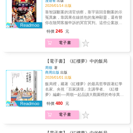
漫遊者
出版
條重達百斤的大魚。漁船回到廣州時，已經天
的事，就向漁人取得大魚。用竹籠把大魚搬回
是夜夜畫著美麗人皮外衣的厲鬼——〈畫皮〉․
2026/01/14 出版
亮。漁人見這條魚人面龜身，肚子上有幾隻
家，放在屋子外面，遮蓋起來。半夜時分，蔣
鄉紳與廟中的判官為友，因為覺得自己的妻子
腳。頸下有人手一樣的兩隻手。魚背有些像
靠智謀斷案的清官偵察，靠宇宙回音翻案的示
慶偷偷走過去，聽見大魚說﹕不合漏泄閑言
容貎不夠美麗，央求判官設法，判官遂割了新
熊，也有些像鱉。仔細看時，頭頂有濃密的短
冤異象，靠因果在線抓包的鬼神顯靈，還有替
語，今又移來別一家。到天亮時，不再說話。
亡美女的頭顱與其妻交換——〈陸判〉․考試落
髮。腦後又有一個眼睛。胸膛和肚子上有五種
你在陰間客服申訴的冥官冥判。這些公案故事
第二天，蔣慶出門，他的妻子和家人去看大
第的窮書生，投宿破廟時，意外誤入烏鴉王
Readmoo
色彩，鮮豔可愛。很多漁人來看，沒有人知道
在說——有時候天道比人更懂得站在你這邊。
魚，大魚說﹕「我快渴死了！」妻子大驚，趕
國，披上羽衣成為烏鴉衛隊的一員——〈竹
245
特價
元
這條魚的名稱，也不認識究竟是什麼，覺得應
◆「故事雲．經典大閱讀」系列：經典就像任
快找蔣慶回來。蔣慶用大盆，倒滿井水，把大
青〉女鬼、狐仙、花妖、蛙神、羅剎、劍
該是不吉祥的東西。漁人把大魚包紮帶回家，
你隨手擷取的雲端故事寶庫。一起從故事親近
魚放進去。天快黑時，大魚又說話了﹕「這水
俠……讓人想像不到的奇幻世界，比現代更現
電子書
放在院子裡，用草席蓋住。晚上，漁人聽見從
經典，用經典認識世界！哪些故事最經典，一
不是我的水。」蔣慶問漁人，原來大魚是從海
代，比傳統更傳統，它是世界短篇鬼怪故事之
草席下有切切的聲音，聲音很小，卻可以聽得
生一定要讀過一次？哪些故事是原型，發展出
裡網來的，海水是鹹的。蔣慶立即派僕人取海
王。◎聊齋博士白話改寫40則經典故事並解說
很清楚。漁人輕手輕腳的走到大魚旁邊，聽見
眾多的變形故事？哪些故事最耐讀，千百年後
水來養大魚。那天晚上，蔣慶夫婦又去聽大魚
延伸常識「聊齋博士」、武俠專家蔡造珉教
大魚說﹕因爭閑事離天界，卻被漁人網取歸。
讀來仍趣味盎然？◎孟溫舒擔任河南雷澤縣縣
【電子書】《紅樓夢》中的飯局
說什麼。大魚說﹕「放我的人可以活著，留我
授，精選四十則最膾炙人口的聊齋故事，以現
漁人嚇了一跳，發出聲響，大魚就不再說話。
令時，有個啞巴到縣府投遞了一份空白的牒
的人一定死。」妻子對蔣慶說﹕「快點把大魚
代武俠的筆法改寫為平易近人的白話故事，並
周嶺
著
漁人覺得這條大魚太奇怪了，告訴別人他想拋
文，衙吏都不知道是什麼意思，孟溫舒知道
放走，不然會有大禍。」蔣慶說﹕「我是北方
商周出版
出版
附上有趣的延伸常識，是讀精彩的聊齋故事，
棄大魚。廣州有一個叫做蔣慶的將官聽說大魚
後，派人將啞巴架出縣衙，在大街上遊街示
2026/01/01 出版
人，不怕！」不肯放大魚。兩天後，蔣慶喝醉
同時了解古典文化的最佳版本。◎讀《聊
的事，就向漁人取得大魚。用竹籠把大魚搬回
眾，並交代說：「如果聽到有人談論相關的消
了，帶著醉意，拿著一把刀到大魚面前，說﹕
齋》，就像追一部跨越古今的「短篇影集」每
飯局裡，藏著《紅樓夢》的最高哲學跟著紅學
家，放在屋子外面，遮蓋起來。半夜時分，蔣
息，立即回來報告。」果然聽到一旁有民眾議
「你能夠說話，可見有靈性。你今天明白告訴
個故事雖短小精悍，卻餘韻無窮；每一則奇
名家、央視「百家講壇」主講學者、《紅樓
慶偷偷走過去，聽見大魚說﹕不合漏泄閑言
論啞巴的冤情……〈孟溫舒斷無字牒文〉，出
我你究竟是什麼，我就放你回到海裡去。你如
遇，都能讓你或驚歎或好笑，欲罷不能！三百
夢》編劇──周嶺一起品讀大觀園裡的奇珍異菜
語，今又移來別一家。到天亮時，不再說話。
自《夷堅志》◎有個嚴州來的客商到福建浦城
果不說話，我就殺掉你！」大魚立刻回答﹕
年來讀者口耳相傳，持續改編成為戲劇、影
解開曹雪芹筆下飲食寫作的虛實奧祕！ 賈家平
第二天，蔣慶出門，他的妻子和家人去看大
480
某家旅店留宿，卻從此沒回家。過了幾個月，
Readmoo
特價
元
「我是龍王的小妻子，因為和龍王為些小事爭
視、漫畫，《聊齋》的影響力從不曾衰退。鬼
日是怎麼吃飯的？一天吃幾頓飯？寧榮二府過
魚，大魚說﹕「我快渴死了！」妻子大驚，趕
客商的兒子沿著父親經商買賣的路途尋找，來
吵，憤怒之下，離開住處，游到海岸附近，落
怪只是外衣，真正刺中人心的，是愛情、欲望
年為何不吃餃子？「酸筍雞皮湯」是怎麼做出
快找蔣慶回來。蔣慶用大盆，倒滿井水，把大
到了這家旅店打聽，正午的時候，突然有隻很
電子書
入漁網中。你殺我沒有益處。放我的話，會有
與人性的掙扎。所有你在電影、劇集、動漫、
來的？林黛玉偏愛的「暹羅茶」隱藏了家族什
魚放進去。天快黑時，大魚又說話了﹕「這水
大的蒼蠅飛過來停在手臂上，他揮手都趕不
好報應。」蔣慶聽了，就用船把大魚載到深海
志怪故事中讀過的情節，在《聊齋》裡，都能
麼樣的命運密碼？賈寶玉夢中所喝的「千紅一
不是我的水。」蔣慶問漁人，原來大魚是從海
走。兒子覺得奇怪，跟著蒼蠅走到一個地方，
處放走。半年後，蔣慶逛街時，有商人賣很漂
找到它的原型想看最經典的奇幻故事？就從
窟茶」埋藏了全書伏筆？「紅樓第一菜」是一
裡網來的，海水是鹹的。蔣慶立即派僕人取海
那裡停了密密麻麻的蒼蠅……〈浦城道店
亮的珍珠，蔣慶喜歡珍珠，問價錢，商人說﹕
《聊齋志異》開始！★本書第一版書名為《夜
道根本做不出來的菜？！ 人物的性格、家族的
【電子書】《紅樓夢》中的飯局