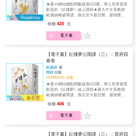
各種可能的自我。《紅樓夢公開課》完整收錄
筆下，還會做出什麼逗趣出格的事情？欲知後
★臺大網站總點閱數超過410萬，華人世界最受
中兄弟結盟的經典台詞「不求同年同月同日
歐麗娟於臺大線上課程的教授內容，第二冊
事如何，且看《蔡志忠漫畫水滸傳》分解。
歡迎的《紅樓夢》線上課程★臺大中文系教授
生，但求同年同月同日死」，出自《三國演
「細論寶黛釵」深入探索《紅樓夢》的人物風
歐麗娟權威導讀，推出至今最完整、最翔實、
義》中描繪劉備、關羽和張飛「桃園結義」時
采，主要聚焦於「鼎足」三人：賈寶玉、林黛
Readmoo
最精彩的公開課文字紀錄！《紅樓夢》是中國
的名場面，然而原來三人不只結義還有心結，
玉及薛寶釵。本書深入分析，該如何解讀紅樓
420
特價
元
文學史上的偉大經典之一，它講述貴族世家中
全都搶著要當老大？為了當帶頭的，三人拚
人物，才能將他們還原為完整的、特定經驗上
的婚戀糾葛、族眾紛爭和命運起伏。曹雪芹以
酒、爬樹樣樣來，劉備竟然還使出「謊報年
的個人來看待，並帶領讀者進入他們的生活空
電子書
精湛靈動的筆法、充滿詩意的場面描寫和細膩
齡」之術，究竟最後到底是由誰勝出？◆臺灣
間、人際關係及其內外在的各種處境，而不致
入微的人物刻畫，呈現豐富的情感世界和貴族
政治大事件，三國時代早預言？我們也有超強
落入貼標籤、扁平化的陷阱。
風貌，深刻探討命運和現實的交織，啟發後代
諷刺喜劇臺版《辛普森家庭》每次看《辛普森
無數的文學創作及研究。所謂「一切經典皆是
【電子書】紅樓夢公開課（三）：賈府四
家庭》狂酸美國政治，還神預言川普當總統、
通向自我的敲門磚」，研究紅學超過二十年的
女神卡卡唱世界盃中場秀，總是讓你笑破肚
春卷
歐麗娟教授將帶領讀者藉由這部經典敲開大
皮、佩服得五體投地嗎？來來來，快來看看臺
歐麗娟
著
門，不只看到《紅樓夢》裡各式各樣、多采多
漫版《辛普森家庭》，漢軍要跟黃巾賊談判，
聯經
出版
姿的寶藏，更要召喚出其中的人，也就是讀者
使出的竟是「三不政策」！蜀漢地位最正當，
2024/02/01 出版
各種可能的自我。《紅樓夢公開課》完整收錄
因為他們靠民選？曹操被官府緝拿，乾脆出來
★臺大網站總點閱數超過410萬，華人世界最受
歐麗娟於臺大線上課程的教授內容，第一冊
選立委？曹魏打東吳先「造船」，國防預算太
歡迎的《紅樓夢》線上課程★臺大中文系教授
「全景大觀」作為系列的啟行之卷，以總論角
高竟被卡？三國時代居然也有綁架、弊案，來
歐麗娟權威導讀，推出至今最完整、最翔實、
度出發，由如何讀《紅樓夢》起，到《紅樓
金石堂
看「三腳督」始祖怎麼互相制衡、彼此監督！
最精彩的公開課文字紀錄！《紅樓夢》是中國
夢》的宗旨、貴族文化、神話操演、曹雪芹的
◆嫁入宮廷一場空，最愛其實是別人？貂蟬化
406
特價
元
文學史上的偉大經典之一，它講述貴族世家中
讖語式寫作、大觀園的空間巡禮……等，從各
身「大女主」鬥倒董卓和呂布話說當年曹操為
的婚戀糾葛、族眾紛爭和命運起伏。曹雪芹以
個不同層面剖示《紅樓夢》，不只是透過學問
了離間董卓和義子呂布，使出「美人計」派第
電子書
精湛靈動的筆法、充滿詩意的場面描寫和細膩
進行文本的解讀、情節的分析，還有更多對人
一美女貂蟬出任務，貂蟬為達目的勤練茶道、
入微的人物刻畫，呈現豐富的情感世界和貴族
生、對有情世界的探驪得珠，允為讀者進入
花道，連英文都要學，成功靠著「一吻定情」
風貌，深刻探討命運和現實的交織，啟發後代
《紅樓夢》之後登堂入室的極佳指引。
迷倒呂布，沒想到最終嫁的竟然是董卓！呂布
無數的文學創作及研究。所謂「一切經典皆是
【電子書】紅樓夢公開課（三）：賈府四
氣不過「弒父」奪愛，原本以為就要抱得美人