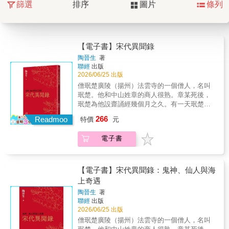
篩選
排序
圖片
條列
【電子書】宋代異聞錄
陶晉生
著
聯經
出版
2026/06/25 出版
僧珉楚廣陵（揚州）法雲寺的一個僧人，名叫
珉楚。他和中山姓章的商人很熟。章某死後，
珉楚為他設齋誦經幾個月之久。有一天珉楚在
城裡忽然遇見章某，吃驚之餘，章某請珉楚到
266
Readmoo
特價
元
一個小店吃胡餅。珉楚問章某：「你不是死了
嗎？怎麼會在這裡？」章某說：「我曾經犯過
電子書
小罪，在世間沒有處罰，所以死後，在揚州作
掠剩兒。」珉楚問：「掠剩兒是什麼？」章某
說：「人們賣東西得到的利息是一定的，如果
收的利息過多，超過的數目就是掠剩，我就去
【電子書】宋代異聞錄：鬼神、仙人與海
拿來用。人間像我這樣的人頗多。」於是指著
上奇遇
路人說：「那個人就是掠剩兒，那個和尚也是
陶晉生
著
的。」說著，把那個和尚請過來談話。那和尚
聯經
出版
好像看不見珉楚。他們往前走了不久，看見一
2026/06/25 出版
個婦人賣花。章某花幾文錢買一束花送給珉
僧珉楚廣陵（揚州）法雲寺的一個僧人，名叫
楚，說：「這花是賣給鬼的，活人拿來沒有