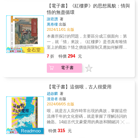
靜，還能讓潮水分開……〈古鏡記〉，出自
光照她。他們生下一個兒子之後，某天談生忍
【電子書】《紅樓夢》的思想風貌：情與
《太平廣記》◎王宙和表妹倩娘互相愛慕卻無
不住好奇，夜晚趁著妻子睡著，拿著燭火偷看
悟的無盡循環
法相守，倩娘毅然決定和王宙私奔，五年後，
她，結果嚇了一大跳……〈談生與鬼妻〉，出
兩人帶著兩個兒子回家向父母謝罪，沒想到倩
謝君讚
著
自《搜神記》◎喪妻的喬生自從在元宵節遇到
萬卷樓
出版
娘的父親卻說，女兒已經臥病在床好幾年了。
孤女符麗卿，便一見鍾情，從此女子夜夜來
2024/11/01 出版
原本躺在閨房中的倩娘，聽到王宙回來的消
訪。過了半個月，鄰居有個老翁感到懷疑，就
息，竟然高興地起床梳妝打扮換衣，出門迎接
本書所探討的問題，主要區分成三個面向：第
在牆壁上鑿了個洞偷看，只見一個紅粉骷髏與
回家的倩娘，兩個人一見到面以後，突然合為
一，就「情」來說，《紅樓夢》是否真有唯情
喬生並排坐在燈下……〈牡丹燈籠〉，出自：
一體……〈離魂記〉，出自《太平廣記》◎道
至上的觀點？情之價值與限制又應如何解釋？
《剪燈新話》◎活人有三魂七魄，死後則分散
金石堂
士呂翁拿出一個枕頭給盧生，說用這個枕頭睡
「情」與「禮」（理）之間，是否截然對立？
到草木之中無所歸依。如果收回將它們收攏聚
294
7
折
特價
元
覺，就可以過著夢想中的富貴生活。那個青色
第二，就「悟」來說，所謂的「悟」其思想內
合，再用續弦膠塗在上面，就可以造出原來的
的瓷枕兩端各有一個小洞，盧生把頭躺在枕頭
容為何？「悟」與佛、道式的證悟其異同為
身體，這就是具魂……〈韋會地府雪冤〉，出
電子書
上睡覺，迷迷糊糊中，好像看到枕頭的小洞漸
何？而這樣的「悟」是否真能徹底化解「情」
自：《玄怪錄》◎有個膽大的書生，有天傍晚
漸擴大，而且透出亮光，於是整個人鑽進洞
的糾纏束縛呢？第三，就「情」與「悟」關係
在路上遇到一名塗眉畫粉的婦人，她從樹後跑
裡，醒來後發現竟然已經回到家裡，而且之後
來說，以往的唯情至上、由情轉悟、情悟徘徊
出來，左右攔阻書生前行，他心知自己遇上了
果然獲得自己嚮往的功名利祿……〈枕中
與情悟雙行等解釋模式，徵諸文本，都仍存在
【電子書】這個哏，古人很愛用
「鬼打牆」，遂不顧一切直衝而行，那婦人於
記〉，出自《文苑英華》◆ 中國的小說到了唐
著若干問題，那麼，我們又該如何重新理解
是大叫一聲，變成厲鬼模樣，伸出一尺多長的
趙啟麟
著
代才有結構完整的短篇小說形式，並且開始稱
「情」與「悟」之關係呢？針對以上問題，本
漫遊者
出版
舌頭，撲向他……〈鬼有三技〉，出自：《新
為「傳奇」，它繼承了漢魏六朝志怪小說，卻
書將站在踏實的文本檢證與批判地承繼前人研
2024/08/05 出版
齊諧》◎只見一個面目猙獰的妖怪，把人皮鋪
更有文學性，不僅語言精緻，故事情節更複
究的雙重基礎上，展開探究分析，嘗試提出較
在床上，握著一隻彩筆描繪，畫完後拿起人皮
哏，就是古人寫作時常出現的典故，掌握這些
雜，並重視人物塑造和情感描寫。科舉考試的
好地理解《紅樓夢》情悟問題的詮釋觀點。
披在身上，隨即化為一位美貌女子……〈畫
流傳千年的文化密碼，就是掌握了理解詩詞的
溫卷風氣讓文人開始從事小說創作，並且在題
皮〉，出自：《聊齋志異》 ◆ 中國對鬼神的祭
鑰匙。14組古代文豪愛用的典故和關鍵詞 ╳ 39
材、內容、辭藻等方面，競相出奇制勝，古文
祀與崇敬，早從殷商時期就開始，甲骨文裡就
位唐宋詩人 ╳ 130首詩詞範例帶你深入古人的
運動的提倡使得散文在敘事、言情上，比較適
315
Readmoo
特價
元
有「鬼」這個字。以前的人認為鬼是人死後變
潛意識，利用關鍵詞訓練閱讀理解能力，增加
合小說的表現。此外佛、道等宗教的盛行，都