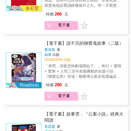
珉楚。他和中山姓章的商人很熟。章某死後，
用。買給你，你就可以看到鬼，凡是看見花就
珉楚為他設齋誦經幾個月之久。有一天珉楚在
笑的人，就是鬼。」說完告辭走了。珉楚拿著
金石堂
城裡忽然遇見章某，吃驚之餘，章某請珉楚到
花，覺得頗有重量。而路人看見他的花，有些
266
特價
元
一個小店吃胡餅。珉楚問章某：「你不是死了
會笑。回到寺門口，珉楚想：「我和鬼同遊，
嗎？怎麼會在這裡？」章某說：「我曾經犯過
又拿了鬼的花，不對吧！」就把花丟到門前水
電子書
小罪，在世間沒有處罰，所以死後，在揚州作
池裡。回到寺裡，大家見他神色有異，怕他中
掠剩兒。」珉楚問：「掠剩兒是什麼？」章某
邪，用湯藥給他喝。過一會兒，珉楚覺得恢復
說：「人們賣東西得到的利息是一定的，如果
了，出門去看他丟棄的花，只見一隻死人的
收的利息過多，超過的數目就是掠剩，我就去
【電子書】說不完的聊齋鬼故事（二版）
手！——徐鉉，《稽神錄》，卷三。異魚記在
拿來用。人間像我這樣的人頗多。」於是指著
宋仁宗嘉祐年間，廣州有一個漁人夜晚網得一
蔡造珉
著
路人說：「那個人就是掠剩兒，那個和尚也是
如果
出版
條重達百斤的大魚。漁船回到廣州時，已經天
的。」說著，把那個和尚請過來談話。那和尚
2026/03/09 出版
亮。漁人見這條魚人面龜身，肚子上有幾隻
好像看不見珉楚。他們往前走了不久，看見一
腳。頸下有人手一樣的兩隻手。魚背有些像
「來吧，深夜恐怖劇場開始了。」奇幻 × 愛情
個婦人賣花。章某花幾文錢買一束花送給珉
熊，也有些像鱉。仔細看時，頭頂有濃密的短
× 驚悚 × 人性三百年前最轟動的短篇小說，
楚，說：「這花是賣給鬼的，活人拿來沒有
髮。腦後又有一個眼睛。胸膛和肚子上有五種
《聊齋志異》登場！聊齋博士蔡造珉選編及白
用。買給你，你就可以看到鬼，凡是看見花就
色彩，鮮豔可愛。很多漁人來看，沒有人知道
話翻譯 Ｘ 金獎插畫家季雅（Kiya）封面繪圖嚴
280
笑的人，就是鬼。」說完告辭走了。珉楚拿著
Readmoo
特價
元
這條魚的名稱，也不認識究竟是什麼，覺得應
選最膾炙人口的原著故事，鬼狐妖魅、愛恨糾
花，覺得頗有重量。而路人看見他的花，有些
該是不吉祥的東西。漁人把大魚包紮帶回家，
葛、人心荒唐，篇篇精彩、絕不冷場！古代文
會笑。回到寺門口，珉楚想：「我和鬼同遊，
電子書
放在院子裡，用草席蓋住。晚上，漁人聽見從
青蒲松齡，一生窮困卻寫出最耐讀的故事集。
又拿了鬼的花，不對吧！」就把花丟到門前水
草席下有切切的聲音，聲音很小，卻可以聽得
從狐仙戀曲到詭異怪談，《聊齋》把人間百態
池裡。回到寺裡，大家見他神色有異，怕他中
很清楚。漁人輕手輕腳的走到大魚旁邊，聽見
寫得淋漓盡致：✔有甜蜜纏綿的愛情奇緣✔有驚
邪，用湯藥給他喝。過一會兒，珉楚覺得恢復
大魚說﹕因爭閑事離天界，卻被漁人網取歸。
悚毛骨悚然的怪異傳說✔有辛辣入骨的諷刺嘲
【電子書】故事雲．『公案小說』經典大
了，出門去看他丟棄的花，只見一隻死人的
漁人嚇了一跳，發出聲響，大魚就不再說話。
笑✔還有讓人拍案叫絕的神轉折！ ․水鬼抓交
閱讀
手！——徐鉉，《稽神錄》，卷三。異魚記在
漁人覺得這條大魚太奇怪了，告訴別人他想拋
替，卻因為一念仁心成為了土地公——〈王六
宋仁宗嘉祐年間，廣州有一個漁人夜晚網得一
吳昆展
著
棄大魚。廣州有一個叫做蔣慶的將官聽說大魚
郎〉․書生貪色，路上偶遇帶回的妙齡少女，竟