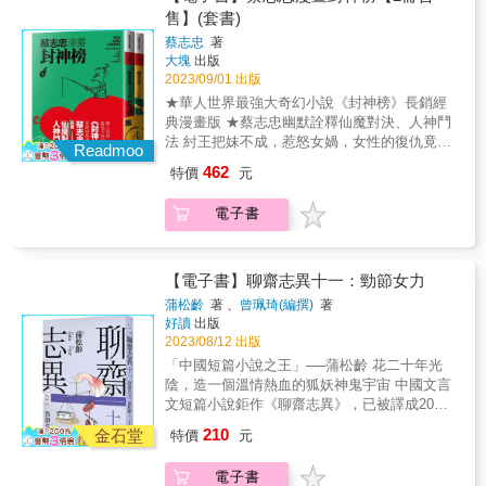
為現代女俠可不是這麼好當，騎個白鶴會因
篇人鬼狐妖的故事，以關懷現實的角度入手，
售】(套書)
見翁婿之間出招連連呢！ 臙脂（明哲保身）──
《動保法》被開罰，還得小心可別誤乘保育類
集結成《聊齋誌異》，藉此來對照他眼中，當
成天與自己熱切往來的好友竟是個假閨密！沒
蔡志忠
著
黑面琵鷺！◆女俠成親之路——我的老公我作
代的不合理，為官者的殘酷不仁，體制的荒謬
想到，一個不經意的顧盼，幾句表明心跡的話
大塊
出版
主：聶隱娘雖貴為名門後代，卻不聽信媒妁之
無情，以及沽名釣譽者的醜陋面貌。 蒲松齡構
語，竟就此讓自己的人生變了調。 瑞雲（美貌
2023/09/01 出版
言，也不講求門當戶對，還和明代的「江南四
築一個超越現實的虛構世界，讓人鬼狐妖在其
詛咒）──杭州有個名妓，美貌一夕間變了樣，
★華人世界最強大奇幻小說《封神榜》長銷經
大才子」之一唐伯虎成婚了？原來她看上的是
中重建新秩序、新倫理，以及他心目中的新理
人生從此黯淡下去，曾對她愛慕不已的窮書
典漫畫版 ★蔡志忠幽默詮釋仙魔對決、人神鬥
考取功名不利，但靠磨鏡闖出一片天的「崇洋
想。憑藉著《聊齋誌異》，蒲松齡因而超越清
生，將如何看待美貌不再的昔日美人？ 【好讀
法 紂王把妹不成，惹怒女媧，女性的復仇竟掀
媚外」書生唐薄荷（洋名薄荷唐）。薄荷唐入
朝不知凡幾的進士、舉人，成為家喻戶曉的超
Readmoo
版本《聊齋志異》，具以下6大特點】 ●完整收
起商周大戰！ 姜子牙帶頭反商，天上地下神魔
贅聶家後成了「聶先生」，聶隱娘則扛起一家
級文壇明星。 《聊齋》算不算一種烏托邦境
462
特價
元
錄近500篇故事，預計分為15冊，便於翻閱 ●每
亂舞，神仙也要站對立場！ ◆《封神榜》，又
之主的責任，出外賣命養老公，像聶隱娘這樣
界？ 《聊齋》算不算一種推開現實之窗，仰望
篇選收1家評點，有助讀者理解該篇故事 ●每篇
名《封神演義》，是中國著名的神魔小說，情
女力爆發的「新好女人」，堪稱新時代女性的
無盡星空的冥想國度？ 《聊齋》有沒有蒲松齡
電子書
平均15條注釋，解釋艱難字詞，習中文古言之
節虛實交錯，奇幻色彩濃厚。故事主線以武王
最佳典範。◆俠客「三流」之路——寄生上流
排遣無可奈何的愁鬱，而把美好寄託於鬼狐之
美 ●每篇均附優雅上乘的「白話翻譯」，讓你
伐紂、商周易代為歷史背景，天上神仙分成兩
的刺客人生：聶隱娘出師後前後投靠魏博與陳
杳冥的渴望？ 作家蔡詩萍全新力作，看科場不
讀懂故事 ●生動配圖，有21世紀的全新全彩插
派捲入戰爭，各種史實人物與神話角色輪番上
許節度使，更憑藉其出色的功績高升京城錦衣
得意的蒲松齡，譜出人鬼狐妖於浮世糾纏癡迷
圖，亦有晚清流傳至今的珍貴線稿套色圖 ●直
陣鬥智鬥法，最終以紂王戰敗、武王封侯，姜
【電子書】聊齋志異十一：勁節女力
衛大頭領！而她的對手們也不是省油的燈，其
的新世界，並回望現代各種社會亂象與人類心
排（豎排）版面，符合正體中文閱讀習慣與視
子牙冊封三百六十五位正神結束。 ◆蔡志忠的
中魏博靠著大臣兒子玩任天堂獲得的情報，決
靈的徬徨！ 真摯推薦 平路（作家） 沈方正
蒲松齡
著 、
曾珮琦(編撰)
著
野；版面編排美觀流暢，閱讀經典成享受 各方
《漫畫封神榜》，以角色分章節，從哪吒大鬧
定招募日本刺客，忍者「山本五十九」在選秀
好讀
出版
（老爺集團執行長） 林書煒（POP Radio 台
推薦 【名人推薦】 ●台灣首屈一指蒲學專家暨
東海、暴君商紂王與狐妖妲己禍害朝政，到姜
2023/08/12 出版
中使出渾身解術，繳出球速145公里和打擊率3
長．主持人） 郝譽翔（教授．作家） 張曼娟
高中教師／盧源淡 專文推薦 「《聊齋志異》是
子牙接受天命輔佐周王伐紂，原本是人間商朝
成3的成績當選狀元，並和聶隱娘上演一場奧運
（教授．作家） 黃國珍（品學堂創辦人） 黃韻
「中國短篇小說之王」──蒲松齡 花二十年光
值得一看再看的好書／我很高興此生能與這本
與周朝的對戰，卻成了各路神仙大顯神通、破
等級的護主大戰！究竟會是中華劍法一流的
玲（台北流行音樂中心董事長） 蔡康永（作
陰，造一個溫情熱血的狐妖神鬼宇宙 中國文言
書結下不解之緣／看《聊齋》故事實已值回書
陣封神的競技場。蔡志忠重新詮釋小說中的著
「本土希望」聶隱娘獲勝，還是擁有「二刀
家．主持人） 羅智成（詩人．作家） 瓊瑤（作
文短篇小說鉅作《聊齋志異》，已被譯成20多
價，再涵泳辭藻便是物超所值了。總之，手執
名橋段，加入獨到的幽默、一針見血的嘲諷，
流」技術的「高薪洋將」山本五十九略勝一籌
家） （依姓氏筆畫排列） &
種語言版本 繼精美成書、廣受好評的《紅樓
一卷，先淺出，再深入，則如倒吃甘蔗，樂即
210
長達百回的小說變得更有趣易讀，人人都可輕
金石堂
特價
元
呢？
夢》《三國演義》《水滸傳》《西遊記》四大
在其中矣。」 ●律師作家／呂秋遠 專文推薦
鬆入門《封神榜》。 第一集精彩內容： 一切皆
名著後 好讀出版，再度推出深具收藏價值的全
「我們可以輕鬆的來閱讀《聊齋志異》，但是
因商紂王題詩調戲女媧而埋下禍端，憤怒的女
電子書
彩文圖相映中國文學經典──《聊齋志異》 【最