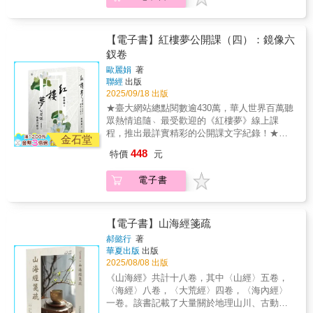
獨到的藝術企圖與哲學深意。 結合文學、史
集，卷三。陳師在豫章開旅社的梅家，對待旅
文人投入編輯和寫作的精力，出現了許多以各
嬰兒。他大驚，不敢吃。不久，又上一道菜，
《紅樓夢》飲食的專書。可以說把《紅樓夢》
是中國文學史上最瑰麗深邃的經典，以貴族世
學、考據學的紅樓盛宴一本最佳紅學入
客很友善。僧道來住宿，梅家都不收費。有一
個清官為名的公案編輯作品，如《龍圖公
是蒸熟的小狗。梅老闆也不吃。道士嘆了一口
裡的「吃」弄懂了，也就弄懂曹雪芹的寫作企
家興衰為經緯，鋪陳婚戀、家族與命運的繁複
門 ►「湯羊」怎麼吃？「牛乳蒸羊羔 」如何結
個道士，衣衫襤褸，常來住宿。而梅家都待他
案》、《海公案》、《施公案》等。晚清時，
氣。命童子拿出前日的碗，送給梅老闆。梅老
圖和哲理了。 全書架構極有系統，從食材、茶
糾葛。曹雪芹以詩意悲憫的筆觸，細膩刻畫人
【電子書】紅樓夢公開課（四）：鏡像六
合中醫陰陽和時令？解析紅樓飲食背後的「養
很好。有一天，這位道士對梅家老闆說：「明
公案小說與俠義小說合流，原本以清官辦案為
闆一看，竟是金碗。道士對梅老闆說：「您是
酒、飲具，細究賈府的餐飲規格與茶酒禮儀。
物群像，讓情感幻滅與命運無常層層疊進，遂
釵卷
生哲學」，一覽賈府的食材考究與餐飲規矩。
天我要設齋，需要您預備新磁碗二十七個，和
主的形式變成敘述綠林好漢俠義行為的小說。
一個善人。雖然如此，卻不能成仙。千歲人參
把「啃不動的大部頭」，化作一邊讀一邊食欲
成為映照人生的哲學之書，啟發後世無數文學
►貴族家庭為何擺放「半舊的彈墨椅袱」？辨
七雙筷子。您最好也來參加，這樣就可以到天
本書收錄的公案小說出處包括唐宋筆記小說、
歐麗娟
著
枸杞，你都不肯吃，這是你的福分如此。」於
大開的盛宴。 作者周嶺堪稱中國當代最負盛名
創作與研究，更成為探問人性與世態的必讀之
識葫蘆製成的「攽瓟斝」，追溯「王愷珍玩」
寶洞去找陳老師。」梅老闆答應他後，道士就
話本到到明清公案，依照其內容性質，可概分
聯經
出版
是請他回去，說：「此後你不會再見到我
的紅學專家，他的紅學底子、他的編劇經驗、
書。正如「一切經典皆是通向自我的敲門
與「蘇軾見於秘府」的真假。►區分「老君
拿了碗筷渡江走了。第二天梅老闆走訪天寶
2025/09/18 出版
為四類：一、清官斷案。運用人為的觀察推
了。」——徐鉉，《稽神錄》，卷五。
他如何從意想不到的角度談《紅樓夢》與中國
磚」，紅學名師歐麗娟教授深耕二十年，帶領
眉」、「女兒茶」、「普洱茶」的品種與典
洞，問村人打聽陳老師，卻沒有人知道他在何
理、巧施計謀來破案；二、異象示冤，透過天
★臺大網站總點閱數逾430萬，華人世界百萬聽
的「吃」文化，讀來暢快過癮。
讀者感受《紅樓夢》的詩性與深思，看見自己
故。從魏晉《齊民要術》到清代《清史稿》，
處。找了半天後，梅老闆預備回家。走到一條
現異象或是動物的異常反應，顯示民眾的冤
眾熱情追隨﹅最受歡迎的《紅樓夢》線上課
靈魂的另一種可能。《紅樓夢公開課》第四冊
史料貫穿全書。►透過「史湘雲出一回神」的
幽靜的小路時，前往試探，果然找到一個院
屈；三、鬼神顯靈，由鬼魂或神明現身顯靈，
程，推出最詳實精彩的公開課文字紀錄！★臺
「鏡像六釵」深入剖析《紅樓夢》中彼此迥別
金石堂
細節、酒令遊戲「射覆」的典故，將飲食與人
子，有青衣童子應門。問童子時，知道是陳老
指點迷津、洗刷冤屈；四、冥判冥報，當現實
大中文系教授歐麗娟權威導讀，帶領讀者穿越
卻隱隱映照的六位女性人物：王熙鳳、李紈、
448
特價
元
物命運、曹雪芹的寫作宗旨（假作真時真亦
師的住所。梅老闆進去，見到衣冠華潔的道
中的公權力無法主持公道，受害的民眾只能祈
詩意語言與命運寓言，走入紅樓世界的核心！
妙玉、秦可卿、香菱與史湘雲。她們互為映
假）相結合。 【本書特色】 近年兩岸唯一細談
士。道士請他入座，並且請他吃飯。不久，上
求陰間的冥判與冥報，為自己討公道。其內容
領略《紅樓夢》裡悲歡迷霧般的人與事，也許
像、小同而大異，以各自獨特的命運、性格與
電子書
《紅樓夢》飲食的專書。可以說把《紅樓夢》
來一道菜。梅老闆仔細看，發現是一個煮熟的
大致有幾項特色：第一是描寫採全知觀點，通
正是人們未曾說出口的心思。 《紅樓夢》
處境演繹出繁複又動人的多元命題。書中引領
裡的「吃」弄懂了，也就弄懂曹雪芹的寫作企
嬰兒。他大驚，不敢吃。不久，又上一道菜，
常是由事件開始敘述，後導入偵查、審理的情
是中國文學史上最瑰麗深邃的經典，以貴族世
讀者細觀這些角色的生命歷程，重新思索何為
圖和哲理了。 全書架構極有系統，從食材、茶
是蒸熟的小狗。梅老闆也不吃。道士嘆了一口
節，讀者往往已經知道凶手。第二是常靠冤魂
家興衰為經緯，鋪陳婚戀、家族與命運的繁複
命運安排、何為自我意志。六釵之鏡，不僅折
酒、飲具，細究賈府的餐飲規格與茶酒禮儀。
氣。命童子拿出前日的碗，送給梅老闆。梅老
託夢、神明指引，和天災異象來破案，內容不
糾葛。曹雪芹以詩意悲憫的筆觸，細膩刻畫人
【電子書】山海經箋疏
射彼此，也照亮我們看待人生的眼光。
把「啃不動的大部頭」，化作一邊讀一邊食欲
闆一看，竟是金碗。道士對梅老闆說：「您是
乏怪力亂神。第三是以「清官」為偵查主角
物群像，讓情感幻滅與命運無常層層疊進，遂
郝懿行
著
大開的盛宴。 作者周嶺堪稱中國當代最負盛名
一個善人。雖然如此，卻不能成仙。千歲人參
（特別是明清的公案），突顯清官的能幹和昏
成為映照人生的哲學之書，啟發後世無數文學
華夏出版
出版
的紅學專家，他的紅學底子、他的編劇經驗、
枸杞，你都不肯吃，這是你的福分如此。」於
官的愚庸，以及與豪富貴族階級的對立。中國
創作與研究，更成為探問人性與世態的必讀之
2025/08/08 出版
他如何從意想不到的角度談《紅樓夢》與中國
是請他回去，說：「此後你不會再見到我
的公案小說雖然描寫案件的偵破，但重點卻是
書。正如「一切經典皆是通向自我的敲門
《山海經》共計十八卷，其中〈山經〉五卷，
的「吃」文化，讀來暢快過癮。
了。」——徐鉉，《稽神錄》，卷五。
在藉善惡有報的情節教化人心，同時反應吏治
磚」，紅學名師歐麗娟教授深耕二十年，帶領
〈海經〉八卷，〈大荒經〉四卷，〈海內經〉
敗壞的現象，讓天理昭章成為一種道德寄託。
讀者感受《紅樓夢》的詩性與深思，看見自己
一卷。該書記載了大量關於地理山川、古動植
◆「故事雲．中國經典大閱讀」計畫特色：◎
靈魂的另一種可能。《紅樓夢公開課》第四冊