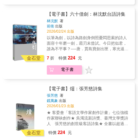
茶品種與之相應，即鐵羅漢。多首詩作如鐵羅
版《沈默之聲》、《夭壽靜的春天》月旦針貶
的質感，〈喜鵲田〉透過摩托車上的母子引申
漢般，帶來柔美而迅猛的衝擊。 ──小令（詩
人事、受到無數讀者喜愛之後，《六十借劍》
對世界以至生死的感應，配合「貨車」與「喜
人）周先陌的詩有一種未經雕琢的細膩，看似
這本書，又透過文字劍光，探照台灣土地、人
【電子書】六十借劍：林沈默台語詩集
鵲」的對應，沉思世情的倥傯。〈土芒果之
平實的詩句，卻交織出意味深長的畫面，好像
民與國族，揭發社會的過去與現在的不公不義
謠〉以「光線穿透爛肉的縫隙，照亮飢餓」呈
林沈默
著
那些文字就應該這樣安排這樣陳述，粗中帶
之事，不同的是，此番，作者也揮劍自問，試
現具穿透視野的洞察力，借用「無言花」意象
前衛
出版
細，特別能夠把沉重的人生體悟，縫入若隱若
圖剖開封閉的自我，徹底檢視、爬梳憂憂鬱
的語帶雙關，有效地捕捉難以言喻的生活感
2026/02/24 出版
現的敘事脈絡，完成他想講告訴我們的故事。
鬱、跌跌撞撞、坎坎坷坷的心路與心病。閱讀
應，與象徵土地的「土芒果」準確呼應。〈戰
以筆為劍，以詩為路劍身倒照憂悶思索的詩人
有時讀來，彷彿在窺伺詩人心靈的暗角，或思
這冊台語詩集，欣賞優美的台文字句，讀者非
爭開始我們就跳舞〉以想像追溯現實的本質，
面容十年磨一劍，霜刃未曾試。今日把似君，
維的糾結；有時讀到的，是詩人對某些題材的
但可以親炙文學、認識台灣、看見社會、透視
同樣見出詩語言的洞察力。周先陌的詩作風格
誰為不平事？──唐．賈島寶劍出匣，寒光逼
技巧實驗，一些沉溺的煉金術，一段急促的成
人性，也許，也能驀然瞥見你自己的顯影。
沉潛，題材貼近生活又能透視當中的虛實，具
人。在俠客而言，它是一把伴行江湖的三尺青
長史。 ──陳大為（詩人）周先陌的詩集《赤
224
金石堂
7
折
特價
元
不可多得的創造力。 ──陳滅（詩人）我在《赤
鋒。在讀書人而言，它是一支無情之筆，文字
子》以敘事與抒情綿密交錯建構出的「血
子》裡看見誠實和溫柔的極致，竟是對待自己
如劍花，象徵意志與銳意的流動。人在江湖，
色」、「裸裎」、「過敏」三輯詩作，擅於以
電子書
的殘忍。赤子不將語言修飾爲華麗，來抵禦現
身不由己。寫實派的人道詩人林沈默，繼前衛
風物呼應心象，從生活出發的詩語言滿載大地
實的風寒，他擁抱一種更爲任性的慾望，想要
版《沈默之聲》、《夭壽靜的春天》月旦針貶
的質感，〈喜鵲田〉透過摩托車上的母子引申
透過裸裎，證明原本已值得被愛，請看見並且
人事、受到無數讀者喜愛之後，《六十借劍》
對世界以至生死的感應，配合「貨車」與「喜
愛上這樣的我。即使在人們前進的地方像一個
這本書，又透過文字劍光，探照台灣土地、人
【電子書】爧：張芳慈詩集
鵲」的對應，沉思世情的倥傯。〈土芒果之
最顯眼的路障，即使經歷太多選擇與不被選
民與國族，揭發社會的過去與現在的不公不義
謠〉以「光線穿透爛肉的縫隙，照亮飢餓」呈
張芳慈
著
擇，而長滿稜角，也請你們看見周先陌，他不
之事，不同的是，此番，作者也揮劍自問，試
現具穿透視野的洞察力，借用「無言花」意象
鏡萬象
出版
曾在自己的語言中忘記溫柔。他就像個赤裸的
圖剖開封閉的自我，徹底檢視、爬梳憂憂鬱
的語帶雙關，有效地捕捉難以言喻的生活感
2026/01/23 出版
孩童，透過鏡面凝視自己，同時發現身後無比
鬱、跌跌撞撞、坎坎坷坷的心路與心病。閱讀
應，與象徵土地的「土芒果」準確呼應。〈戰
★ 客委會「客語文學作家創作計畫」七位強檔
衰老的世界，那裡有神明的慶典，有失智的老
這冊台語詩集，欣賞優美的台文字句，讀者非
爭開始我們就跳舞〉以想像追溯現實的本質，
作家聯袂創作★ 吳濁流新詩獎、臺灣文學獎詩
人，有無數成熟的果實爛在樹上，他不能提前
但可以親炙文學、認識台灣、看見社會、透視
同樣見出詩語言的洞察力。周先陌的詩作風格
人 張芳慈的創世級客語詩集★ 全書以超過
領會死亡，卻真心為一個春天即將迎來的結局
人性，也許，也能驀然瞥見你自己的顯影。
沉潛，題材貼近生活又能透視當中的虛實，具
60％的客語文字書寫，並附上詳盡華語註解，
感到悲傷。 ──扈嘉仁（詩人）這是一部努力壓
224
金石堂
特價
元
不可多得的創造力。 ──陳滅（詩人）我在《赤
讓讀者輕鬆閱讀客家文學。領悟無常，跨越想
抑又自我揭露的詩集。充滿著由隱晦的訊息與