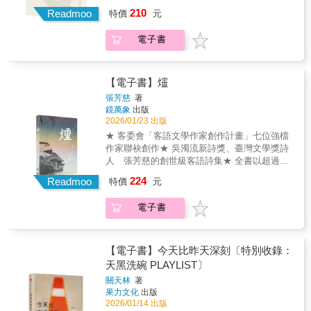
集★ 全書以超過60％的客語文字書寫，並附上
210
苞金曲獎最佳客語專輯、最佳客語歌手羅思容
Readmoo
特價
元
詳盡華語註解，讓讀者輕鬆閱讀客家文學。林
个第一本詩集《月光歸路》 《月光歸路》个主
中路 我遇見 千樹萬葉每一個光影是哲思的小
題，有關誕生、愛情、親情、家園、離散、記
電子書
花金曲獎最佳客語專輯、最佳客語歌手羅思容
憶、愛摎精神家園个重建。月光，在各種文
的第一本詩集《月光歸路》 《月光歸路》的主
化、神話、詩歌、文學、童謠中，承載等豐富
題，關乎誕生、愛情、親情、家園、離散、記
个象徵語言。 羅思容个詩優美又有音樂性。佢
憶、愛與精神家園的重建。月光，在各種文
【電子書】爧
用客語描寫景物、關係、光影。從厥个詩句
化、神話、詩歌、文學、童謠中，承載著豐富
張芳慈
著
中，親像有現出一條月光遍照之路。在溫柔个
的象徵語言。 羅思容的詩優美而有音樂性。她
鏡萬象
出版
光線中，係一條連結等𫣆俚摎生命底蘊、文化起
用客語描寫著景物、關係、光影。從她的詩句
2026/01/23 出版
勢个根源之路，也係創造同想像个路。
中，彷彿浮現出一條月光遍照之路。在柔和的
★ 客委會「客語文學作家創作計畫」七位強檔
________________________________________
光亮中，是一條連結著我們與生命底蘊、文化
作家聯袂創作★ 吳濁流新詩獎、臺灣文學獎詩
初始的根源之路，也是創造與想像之路。 林中
人 張芳慈的創世級客語詩集★ 全書以超過
路 𠊎逢著 千樹萬葉每隻光影就係哲思个花
60％的客語文字書寫，並附上詳盡華語註解，
224
苞金曲獎最佳客語專輯、最佳客語歌手羅思容
Readmoo
特價
元
讓讀者輕鬆閱讀客家文學。領悟無常，跨越想
个第一本詩集《月光歸路》 《月光歸路》个主
像——張芳慈的第三本客語現代詩集《爧》集
題，有關誕生、愛情、親情、家園、離散、記
電子書
神話寓言故事、生態人文、宇宙奧祕等多元素
憶、愛摎精神家園个重建。月光，在各種文
材，將萬物輪迴、生死循環的自然道理揉合其
化、神話、詩歌、文學、童謠中，承載等豐富
中，期盼透由現代詩創作，喚起讀者對人間種
个象徵語言。 羅思容个詩優美又有音樂性。佢
種問題的關注，並將自身多年來對臺灣土地與
【電子書】今天比昨天深刻〔特別收錄：
用客語描寫景物、關係、光影。從厥个詩句
文學發展的這份心意，用客語化成一篇篇充滿
天黑洗碗 PLAYLIST〕
中，親像有現出一條月光遍照之路。在溫柔个
生命力的詩。她的語言鮮活、充滿張力，如同
光線中，係一條連結等𫣆俚摎生命底蘊、文化起
關天林
著
一股清流，滌淨世俗風塵。詩人張芳慈不僅是
果力文化
出版
勢个根源之路，也係創造同想像个路。
客語詩壇的先行者，更是臺灣當代詩壇上一道
2026/01/14 出版
________________________________________
不可或缺的、質樸而有力的光明。在《爧》這