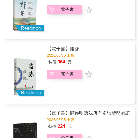
〈帝國：關於安迪．沃荷的研究〉。沃荷的創
電子書
作中確實潛藏著酷兒脈絡，但在過去並不常被
聚焦討論。《騙子》中的〈習作〉一詩就寫到
沃荷早期愛用的塗印技法，曾留下大量男性頭
像的習作，據說很多模特兒是他當時的情人或
Readmoo
一夜情的對象。古早時代的選美標語，「美就
是心中有愛」，那創作之美是否來自心中有
愛？這個充滿疑義的句子當然是假的（騙
【電子書】隨緣
子！），閱讀在此不會停在感心動情，讀者可
以盡情享受文字與藝術如何互動，一邊也須動
2026/06/05 出版
用哲學、美學與社會議題的核心肌群，和作者
364
特價
元
一起嬉戲，潛入軟硬兼施、有捨有得的深海。
電子書
Readmoo
【電子書】願你明瞭我所有虛張聲勢的謊
2026/06/05 出版
224
特價
元