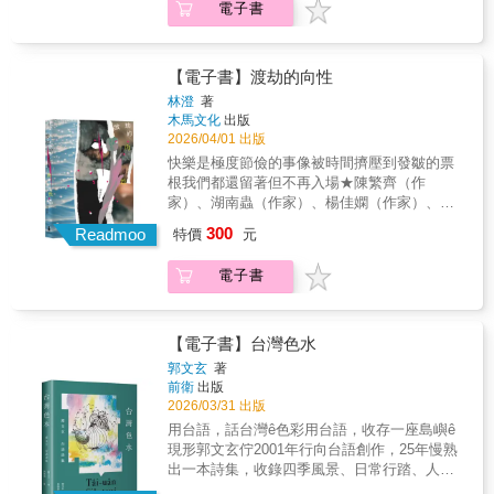
隸屬前瞻及內觀。汪啟疆藉由詩句，滔滔不斷
電子書
集汪啟疆用生命馳騁在星圖與羅盤交織的無垠
如浪花，拍打出晶瑩的水珠，企圖呈現出人與
水域用詩句在鐵鏽與汗水反覆辯論的甲板上，
大海的歸納和血脈，不只寫海更是寫人。本書
向生命發出叩問詩人汪啟疆一生從事軍旅，也
獲高雄市政府文化局2025書寫高雄出版獎助
與大海結下不解之緣。退役後筆耕不輟，便為
【電子書】渡劫的向性
喜愛的海洋留下一部美好詩集。全書分六大部
林澄
著
分，蘊含滄海桑田的陸地情懷，與舊情難捨的
木馬文化
出版
海洋各樣回憶、體認。「我和我們的大海」從
2026/04/01 出版
以四首長詩描繪海上的風光；在「某尾獨角鯨
快樂是極度節儉的事像被時間擠壓到發皺的票
生涯」訴說海的詭變及盼望；「靈魂和鹽屑時
根我們都還留著但不再入場★陳繁齊（作
間」試圖將浩瀚凝結在詩句中；而「回頭就凝
家）、湖南蟲（作家）、楊佳嫻（作家）、羅
作了鹽柱」則是抒發內心世界，以及海陸之間
毓嘉（詩人）——誠摯推薦★我們衣著整齊地
300
的人間憧憬；而「海橫在膝上對談」記載人、
Readmoo
特價
元
活著，是為了滿足他人的期待；死後安放在棺
事、土地的相連臍帶。「夢仍要去向遠方」則
槨裡，也是他人對我們最後的安排。之間多少
隸屬前瞻及內觀。汪啟疆藉由詩句，滔滔不斷
電子書
劫難？多少瀕死的嚮往？撲向劫難，或許是人
如浪花，拍打出晶瑩的水珠，企圖呈現出人與
類最初的向性。然而人生如薛西弗斯與石頭，
大海的歸納和血脈，不只寫海更是寫人。本書
是荒謬中尋找意義、無數次的放下與原諒。渡
獲高雄市政府文化局2025書寫高雄出版獎助
過萬千劫難，才能成為更好的自己。
【電子書】台灣色水
郭文玄
著
前衛
出版
2026/03/31 出版
用台語，話台灣ê色彩用台語，收存一座島嶼ê
現形郭文玄佇2001年行向台語創作，25年慢熟
出一本詩集，收錄四季風景、日常行踏、人文
歷史、藝術體悟等多元主題。寫岸邊ê雨、港邊