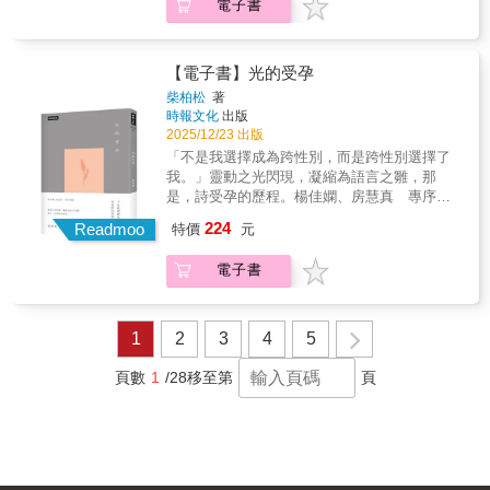
相對天真，如蜉蝣掘閱或者熱烈的蜜蜂手捧甘
電子書
柑…，這是我擁抱妳時聞到的氣味，也是我打
露來回——過去與將來，密謀與奉獻是我們唯
開妳的新詩集《光的受孕》，從書裡湧出的氣
一的祕密唯一的野心，不懼深沉知畏世情，在
味。幽微的氣味一遇到烈日當空就要蒸散，它
惘惘的人世內心，銅牆鐵壁──摘錄自〈濱海的
適合在黑暗裡蘊育，一如光之胎兒，也需要在
【電子書】光的受孕
遠足〉
黑暗中孕育。 ──房慧真（作家）此
柴柏松
著
時，同婚早已合法、同志也越來越能驕傲公開
時報文化
出版
自己的身分，多元性別的認同與現身已是十分
2025/12/23 出版
日常，然而在LGBTQ之中較為少數的「跨性
「不是我選擇成為跨性別，而是跨性別選擇了
別」，卻是更不為許多異性戀甚至同性戀者所
我。」靈動之光閃現，凝縮為語言之雛，那
熟悉並接受的。他／她們面臨著更多在日常生
是，詩受孕的歷程。楊佳嫻、房慧真 專序推
活中的歧視和框架，且更艱辛的是在性別過渡
薦開始學習芳療的妳說：「跨性別就像『芸香
224
（性別轉換）的途中，不論是社教、醫療，甚
Readmoo
特價
元
科』，是一種中性的標籤。」明亮的木材房，
至法律上的過渡，都絕非易事，甚至滿是不為
再加上甜橙、萊姆、檸檬、葡萄柚、佛手
人知的痛苦。詩人柴柏松在第一本詩集裡就有
電子書
柑…，這是我擁抱妳時聞到的氣味，也是我打
部分篇章寫到了自己身心不相符的成長經歷，
開妳的新詩集《光的受孕》，從書裡湧出的氣
主要也是因為性少數所遭遇的各種辛苦。第二
味。幽微的氣味一遇到烈日當空就要蒸散，它
本著作中，她更進一步將自己作為跨性別女性
適合在黑暗裡蘊育，一如光之胎兒，也需要在
1
2
3
4
5
的成長歷程和心情，繼續以詩描繪，書的最後
黑暗中孕育。 ──房慧真（作家）此
一輯則以散文篇章形式呈現，娓娓道來三年前
時，同婚早已合法、同志也越來越能驕傲公開
頁數
1
/28
移至第
頁
開始就醫和用藥的心路歷程等等。這一切從非
自己的身分，多元性別的認同與現身已是十分
原始生理女性出發做出各種努力去趨向另一個
日常，然而在LGBTQ之中較為少數的「跨性
性別的奮鬥過程充滿孤獨與黑暗，但還好有文
別」，卻是更不為許多異性戀甚至同性戀者所
學，柴柏松的詩和人一樣，如房慧真所形容：
熟悉並接受的。他／她們面臨著更多在日常生
彷彿總是「帶著柔軟而淡雅的香氣」，沒有放
活中的歧視和框架，且更艱辛的是在性別過渡
棄本名的她，自詡「相對於松科，柏科多一點