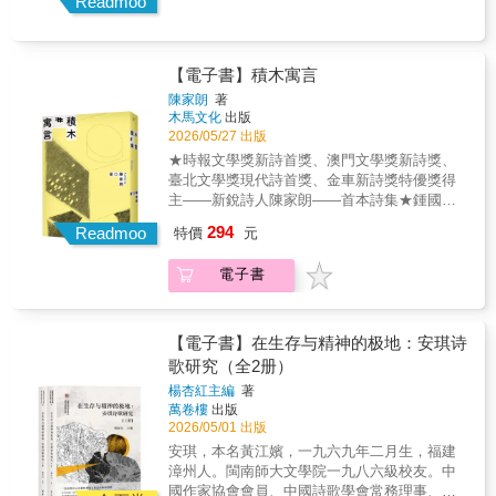
Readmoo
【電子書】積木寓言
陳家朗
著
木馬文化
出版
2026/05/27 出版
★時報文學獎新詩首獎、澳門文學獎新詩獎、
臺北文學獎現代詩首獎、金車新詩獎特優獎得
主——新銳詩人陳家朗——首本詩集★鍾國強
（詩人）、蕭宇翔（詩人）——專文推薦★付
294
Readmoo
特價
元
煒（詩人）、李修慧（詩人）、李進文（詩
人）、周漢輝（詩人）、林宇軒（詩人）、柏
電子書
森（詩人）、洪萬達（作家）、唐捐（作
家）、曹馭博（作家）、章楷治（詩人）、陳
育虹（詩人／譯者）、曾詠聰（詩人）、楊宗
翰（詩人／北教大語創系副教授）、廖偉棠
【電子書】在生存与精神的极地：安琪诗
（作家）、臧棣（詩人）、劉曉頤（詩人）、
歌研究（全2册）
蕭宇翔（詩人）、鍾國強（詩人）、嚴瀚欽
楊杏紅主編
著
（詩人）等——誠摯推薦回聲總自空洞裡傳來
萬卷樓
出版
而我們遲早會變成一個殼，一個包覆著空洞的
2026/05/01 出版
東西就像被擱置在家裡一角的積木，像被遺落
安琪，本名黃江嬪，一九六九年二月生，福建
在滑梯處的我們本書收錄四十四首詩，描繪跨
漳州人。閩南師大文學院一九八六級校友。中
地域的現代生活：如積木堆疊鑲嵌的社會關
國作家協會會員、中國詩歌學會常務理事、山