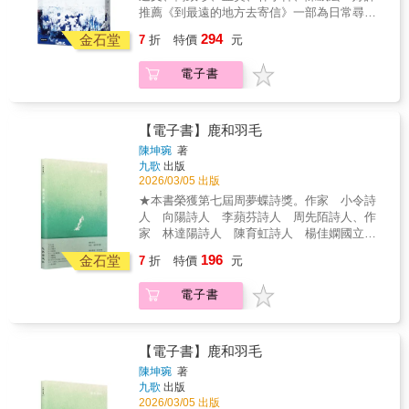
黃昏的事物〉，秋意與老去浮現，失眠、藥
推薦《到最遠的地方去寄信》一部為日常尋找
片、黃昏與火車月台交疊成一部個人史。詩人
光的詩集。詩人以牛奶、紅豆、小貓、軟木
294
聆聽骨頭裡發出的聲音，學習與自己的陰影共
金石堂
7
折
特價
元
塞、破毛毯與清晨的吐司等意象，把貧窮與疲
處。最後一輯〈在妳裡面活著的已逝〉轉向時
憊化為細膩的溫柔。輯一〈妳所尋獲的生活〉
代與死亡：火葬場旁的性愛、被時代送別的靈
電子書
從白色煙紙店、晨禱與貓咪開始，書寫在清
魂、雨中孤兒院與乳品店的風，同時是告別，
貧、流浪與家務之中，如何一點一滴找到只屬
也是守夜。這部詩集寫透了一個人與生活長期
於自己的燦爛；生活或許只是「餵飽三百隻
對峙又相愛的過程：即使世界殘破，仍願為了
貓」的小事，卻因此被命名，被溫柔地擁抱。
【電子書】鹿和羽毛
一碗粥、一盞燈、一個還在跳動的名字，而再
輯二〈美麗而卑微〉細看那些被忽略的碎片：
陳坤琬
著
一次輕輕地活下去。適合在疲憊的夜晚與最安
鈕釦漆屑、紙花、日子的紅豆、未寄出的信。
九歌
出版
靜的清晨慢慢對讀，替那些還說不出口的心
詩人相信，真正支撐我們的，是這些微小而頑
2026/03/05 出版
事，找到一種溫柔而堅定的語言。
固的雜質與殘缺，它們讓人仍能在反覆受傷
★本書榮獲第七屆周夢蝶詩獎。作家 小令詩
後，對世界保有信任。進入輯三〈你體內曾是
人 向陽詩人 李蘋芬詩人 周先陌詩人、作
黃昏的事物〉，秋意與老去浮現，失眠、藥
家 林達陽詩人 陳育虹詩人 楊佳嫻國立屏
片、黃昏與火車月台交疊成一部個人史。詩人
東大學中國語文學系助理教授 廖育正詩人、
196
聆聽骨頭裡發出的聲音，學習與自己的陰影共
金石堂
7
折
特價
元
有冊店 ū tsheh-tiàm 店長2號 謝三進溫柔推薦
處。最後一輯〈在妳裡面活著的已逝〉轉向時
《鹿和羽毛》是一本時間的詩集。在幻夢與真
代與死亡：火葬場旁的性愛、被時代送別的靈
電子書
實之間，圍繞記憶。記憶最多的，也許是愛；
魂、雨中孤兒院與乳品店的風，同時是告別，
伴隨，各種失愛的角落。角落，常常充滿光
也是守夜。這部詩集寫透了一個人與生活長期
影。事物經過的各種光澤，會在時間背後，以
對峙又相愛的過程：即使世界殘破，仍願為了
純粹的樣子顯現。記憶總是逐漸安靜，輕輕向
【電子書】鹿和羽毛
一碗粥、一盞燈、一個還在跳動的名字，而再
每個自己道別；留下時間與那些，未曾真正離
陳坤琬
著
一次輕輕地活下去。適合在疲憊的夜晚與最安
去的光線。《鹿和羽毛》也是一本寫給內在女
九歌
出版
靜的清晨慢慢對讀，替那些還說不出口的心
性的詩集。羽毛在詩集裡不停穿越，穿越許多
2026/03/05 出版
事，找到一種溫柔而堅定的語言。