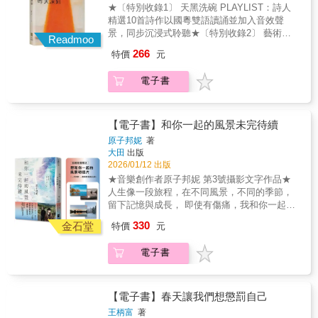
★〔特別收錄1〕 天黑洗碗 PLAYLIST：詩人
本詩集裡不僅是客家的詩，同時也是她對人生
精選10首詩作以國粵雙語讀誦並加入音效聲
百味的醒悟。會心無常，超越想像——張芳慈
景，同步沉浸式聆聽★〔特別收錄2〕 藝術家
个第三本客話現代詩集《爧》同神話寓言故
Readmoo
鄺鉅裁8幅畫作：聲畫互文，如祕語蔓延回響
事、生態人文、宇宙奧祕這兜多元素材聚共
266
特價
元
✦✦✦✦✦✦「詩通常在夜裡寫成，然後入夢反
下，將萬物輪迴、生死循環个自然道理融合其
芻。與此同時，未洗的杯盤無眠發亮，就像歷
中，希望透過現代詩創作，喊醒讀者對人間種
電子書
經亂離與磨難的室樂團，是時候讓碗裡的黑暗
種問題个關懷，還過將自家長年以來對臺灣土
把自己再浣洗一遍，把深刻還給今天。」——
地同文學發展个這份心意，用客話寫出一篇又
詩人自述《今天比昨天深刻》是關天林第三本
一篇生命力淰淰个現代詩。厥个語言活跳、有
詩集。從香港，到台灣，從昨天，到今天。詩
【電子書】和你一起的風景未完待續
張力，親像一窟淨俐个泉水，同世俗風塵洗淨
人經歷了編輯的職途、城的呼喊與崩壞、世紀
來。詩人張芳慈毋單淨係客話詩壇个擎頭人，
原子邦妮
著
大疫、遷流到海的另一邊。寫詩，既是以詩自
大田
出版
更加係臺灣當代詩壇項一道做毋得缺少个、篤
渡，也是深入時間，嘗試刻下生活與時代的諸
2026/01/12 出版
實同有力个光明。在《爧》這本詩集裡背毋只
般轉折。我的植物是小的窒息的，從窗外看它
係客家个詩，同時乜係佢對人生滋味个覺悟。
★音樂創作者原子邦妮 第3號攝影文字作品★
身後的黑暗枝繁葉茂 ──〈家園〉✦✦✦✦✦✦本
________________________________________
人生像一段旅程，在不同風景，不同的季節，
書以〈天亮請編輯〉〈天黑別洗碗〉〈百浪多
留下記憶與成長， 即使有傷痛，我和你一起繼
息〉〈星的免疫時刻〉〈到時見〉五輯，收錄
續前行，每一個篇章，都是未完待續。 可能你
330
五十四首詩作。詩集的成形，背後是詩人對
金石堂
特價
元
會遇見另一朵花／這一次你們會一起盛開／一
“Still Life”的想像：「Still Life，靜物畫。在動
起枯萎一起掉進泥土 不再孤單__〈一起掉進泥
盪不安之中，我們總渴望定格，保有生命的諸
電子書
土〉 那曾經被愛的 跟愛過什麼人的星光／永遠
種形態，且孕育著可能的動向。」——詩人自
和我們待在了一起__〈Twinkle Twinkle 小星
述即使捕捉「此刻」是最不可能的，但因詩的
星〉 如果可以／希望所有的回憶都能重新 明朗
逼近有了意義。詩仍然要摸黑，敲鑿出一些，
清晰／清楚地看見 我們來時的地方__〈記憶扭
【電子書】春天讓我們想懲罰自己
讓我們與自身、與彼此的黑暗對話的時刻。剩
曲〉 一開始不知道目的地／走著走著／沿途卻
王柄富
著
下空房子傾聽：一條雪的鎖鏈在鏡中崩解，卻