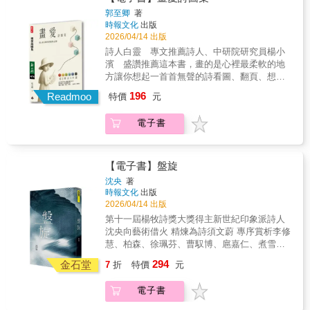
一行詩句，不僅套用社群網路的符號，不少句
離散，沾過你經歷的生命， 一起在時間裡活
子回應全詩，也有時點出緣物起興之所在，讓
郭至卿
著
著。
時報文化
出版
讀者回味無窮。《盤旋》是一部具有探索性和
2026/04/14 出版
實驗性的詩集。作者能以獨特的結構形式、精
彩的語言和深刻的思想，展現了當代詩人的多
詩人白靈 專文推薦詩人、中研院研究員楊小
元觀點，抒情唯美與社會關懷兼具，在同時代
濱 盛讚推薦這本書，畫的是心裡最柔軟的地
詩風中另闢蹊徑，十分秀異。
方讓你想起一首首無聲的詩看圖、翻頁、想
念、微笑──這就是《畫愛》本書是詩人將自身
196
Readmoo
特價
元
的詩句與AI繪圖結合的實驗之作，賦予AI顏色
上的指令，配合詩句的意象，結合成為一幅幅
電子書
或超現實、或意識流的畫作。詩與畫在此處，
因AI而完美共生。
【電子書】盤旋
沈央
著
時報文化
出版
2026/04/14 出版
第十一屆楊牧詩獎大獎得主新世紀印象派詩人
沈央向藝術借火 精煉為詩須文蔚 專序賞析李修
慧、柏森、徐珮芬、曹馭博、扈嘉仁、煮雪的
人、楊澤、楊小濱、鄭順聰 不分世代，一致推
294
金石堂
7
折
特價
元
薦我在遙遠的高空看著所有深愛或離去的人，
始終找不到可以落下的地方。--沈央《盤旋》是
電子書
一部具有高度探索性與實驗性的卓越詩集，以
獨特的結構形式、精煉而精彩的語言，以及橫