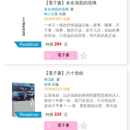
了微博上一個遍尋不遇的幽靈，可以發文但是
說，天搖地動。我懷疑這是一種「衛生紙」詩
【電子書】未名湖底的琉璃
某些作品比如〈閨房〉一詩在網上刊出也引發
網友看不到，必須先至某人的評論區下留言，
派，但居然有著梔子花的芳香。淫而不爽，甜
未名湖底的琉璃
著
熱議甚至攻擊，似乎觸動了某些緊張或禁忌，
然後，對方才能以你的留言當窗口，點開你的
而不膩，觸處是一種好笑的悲哀。難怪詩人
樹人出版
出版
不忌諱被冠上同志詩人標籤的周先陌，也大方
微博...投稿了十二家出版社，音訊全無。最後
講：「學長讀了，抬起頭來笑，說我很有才
2026/03/01 出版
面對，認為引起討論不是壞事。這是一冊極具
決定自費出書。挑了436篇，分成三部:上篇: 談
華。」我在想，學長笑的時候一隻手有沒有去
一本不一樣的抒情議論詩集～家事，國事，天
辨識度與實驗精神的詩集，以平實語調書寫家
論國事下篇: 記錄修行中篇: 走過曾經算是為這
拉面紙來，擦淚。 ──唐捐（詩人）先陌的文字
下事，情事，無所不談，皆可入詩，但始終秉
族悲歌，於抽象與現實之間取得絕佳平衡。儘
趟人間行旅留下了點滴的筆墨足跡◎代理經
氣息生動，是燒紅的炭火上，以煮沸的滾水泡
持良知。◎言論自由背後，所代表的真正涵義
管有些現實以文字不容易抵達，但一片赤誠的
銷：白象文化更多精彩內容請見
出的岩茶，令人屏息同時又忍不住深吸。《赤
是免於恐懼——但需要有更多像作者這樣敢言
作者正是「知道無法抵達，才奮力觸碰它。」
294
http://www.pressstore.com.tw/freereading/9786267
Readmoo
子》的內容亦如岩茶般濃烈厚重，讀幾首就需
特價
元
的人。◎當今天下猶如新版三國，不同的是，
以不世故，故不世出不安於室，詩之教也。我
要緩緩，讓後座力如岩韻般綿延徹底。未曾品
這個世界已無法再被誰統一，唯有共榮。◎愛
最愛「使用直白、犀利、冷傲的字句，包裹住
味過一詩集如《赤子》，讓我不斷想起一款岩
電子書
才是此行真正的目的，情才是今生最美的曾
危險的風景、瘋狂的心緒」的那種詩。以不世
茶品種與之相應，即鐵羅漢。多首詩作如鐵羅
經，其餘所有俱為灰燼。登博七年半，撰寫了
故，故不世出。你有看過「詩人沒在做比喻，
漢般，帶來柔美而迅猛的衝擊。 ──小令（詩
近1800篇的文章，先後被炸號四次，最後竟成
但比喻卻自己跑進詩裡」的那種詩嗎？淺淺而
人）周先陌的詩有一種未經雕琢的細膩，看似
了微博上一個遍尋不遇的幽靈，可以發文但是
說，天搖地動。我懷疑這是一種「衛生紙」詩
【電子書】六十借劍
平實的詩句，卻交織出意味深長的畫面，好像
網友看不到，必須先至某人的評論區下留言，
派，但居然有著梔子花的芳香。淫而不爽，甜
林沈默
著
那些文字就應該這樣安排這樣陳述，粗中帶
然後，對方才能以你的留言當窗口，點開你的
而不膩，觸處是一種好笑的悲哀。難怪詩人
前衛
出版
細，特別能夠把沉重的人生體悟，縫入若隱若
微博...投稿了十二家出版社，音訊全無。最後
講：「學長讀了，抬起頭來笑，說我很有才
2026/02/24 出版
現的敘事脈絡，完成他想講告訴我們的故事。
決定自費出書。挑了436篇，分成三部:上篇: 談
華。」我在想，學長笑的時候一隻手有沒有去
以筆為劍，以詩為路劍身倒照憂悶思索的詩人
有時讀來，彷彿在窺伺詩人心靈的暗角，或思
論國事下篇: 記錄修行中篇: 走過曾經算是為這
拉面紙來，擦淚。 ──唐捐（詩人）先陌的文字
面容十年磨一劍，霜刃未曾試。今日把似君，
維的糾結；有時讀到的，是詩人對某些題材的
趟人間行旅留下了點滴的筆墨足跡◎代理經
氣息生動，是燒紅的炭火上，以煮沸的滾水泡
誰為不平事？──唐．賈島寶劍出匣，寒光逼
技巧實驗，一些沉溺的煉金術，一段急促的成
銷：白象文化更多精彩內容請見
出的岩茶，令人屏息同時又忍不住深吸。《赤
人。在俠客而言，它是一把伴行江湖的三尺青
長史。 ──陳大為（詩人）周先陌的詩集《赤
224
http://www.pressstore.com.tw/freereading/9786267
Readmoo
子》的內容亦如岩茶般濃烈厚重，讀幾首就需
特價
元
鋒。在讀書人而言，它是一支無情之筆，文字
子》以敘事與抒情綿密交錯建構出的「血
要緩緩，讓後座力如岩韻般綿延徹底。未曾品
如劍花，象徵意志與銳意的流動。人在江湖，
色」、「裸裎」、「過敏」三輯詩作，擅於以
味過一詩集如《赤子》，讓我不斷想起一款岩
電子書
身不由己。寫實派的人道詩人林沈默，繼前衛
風物呼應心象，從生活出發的詩語言滿載大地