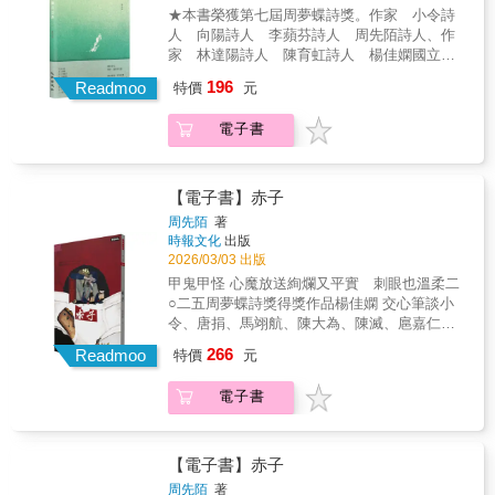
有鹿的地方；沒有路的時候，羽毛就穿越自
★本書榮獲第七屆周夢蝶詩獎。作家 小令詩
己。羽毛越穿越越薄，薄到足夠穿越記憶的空
人 向陽詩人 李蘋芬詩人 周先陌詩人、作
隙、穿越遠去的河水，與鹿道別。剩下的路，
家 林達陽詩人 陳育虹詩人 楊佳嫻國立屏
依然吹拂，依然充滿樹影與光線。
東大學中國語文學系助理教授 廖育正詩人、
196
Readmoo
特價
元
有冊店 ū tsheh-tiàm 店長2號 謝三進溫柔推薦
《鹿和羽毛》是一本時間的詩集。在幻夢與真
電子書
實之間，圍繞記憶。記憶最多的，也許是愛；
伴隨，各種失愛的角落。角落，常常充滿光
影。事物經過的各種光澤，會在時間背後，以
純粹的樣子顯現。記憶總是逐漸安靜，輕輕向
【電子書】赤子
每個自己道別；留下時間與那些，未曾真正離
周先陌
著
去的光線。《鹿和羽毛》也是一本寫給內在女
時報文化
出版
性的詩集。羽毛在詩集裡不停穿越，穿越許多
2026/03/03 出版
有鹿的地方；沒有路的時候，羽毛就穿越自
甲鬼甲怪 心魔放送絢爛又平實 刺眼也溫柔二
己。羽毛越穿越越薄，薄到足夠穿越記憶的空
○二五周夢蝶詩獎得獎作品楊佳嫻 交心筆談小
隙、穿越遠去的河水，與鹿道別。剩下的路，
令、唐捐、馬翊航、陳大為、陳滅、扈嘉仁、
依然吹拂，依然充滿樹影與光線。
鄭聿、羅智成 齊聲推薦（依首字筆畫順序）
266
Readmoo
特價
元
周先陌說：「對於一個詩人來說，我來晚了，
這個年齡出版詩集不能算是早慧。」不過，所
電子書
謂的遲到並無法掩蓋他首部作品的光芒。在二
十四歲之前也寫詩的他，人生卻極度憂鬱放
爛，在感覺快要死掉的某一天，突然發現了有
扇門其實都一直在那兒，於是走了出去，從此
【電子書】赤子
所有曾遇過的壞東西都成了他的養分，繼續跌
周先陌
著