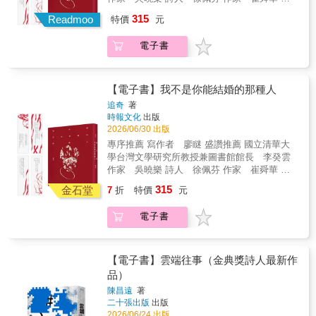
廷宣．鄭雅怡許立昌．黃樹根．鹿耳門漁夫．
家 楊佳嫻 我不是那種能被放進「幸福盒子」
315
吳南圖．呂美親程鉄翼．周定邦．藍淑貞．張
Readmoo
特價
元
裡的人 一個受疾病纏身而無暇顧及未來，隨時
睿銓．吳正任張翠苓．陳建成．曾貴海．周華
可以與生命毀約的怪物 注定無法投胎成被穩定
斌．江育達──2010年代──李長青．鄭烱明．
電子書
契約所收編的靈魂 2026年，追奇迎來出道十週
王武雄．李敏勇．凃妙沂洪錦田．謝銘祐．利
年，她以這本橫跨四年的詩文集作為答辯。這
玉芳．莫 渝．蘇 善康 原．李魁賢．施俊
是一場之於生命節點的回望，也是一次對於
州．黃 徙．胡長松王羅蜜多．曾美滿．伍
「不適格」的誠實自白：「我終於理解不是我
【電子書】我不是你能結婚的那種人
佰．陳 胤．黃文博韓 滿．顧德莎．李桂
不想，而是我不能。這世界總是這樣，儘管過
追奇
著
媚．柯柏榮．蘇明淵──2020年代至今──鄭順
去的自己曾經寫下『不願健康的人只能與健康
時報文化
出版
聰．杜信龍．蔡宛璇．黃明峯．柯智豪郭文
的人相愛，不願患病的人只得同患病的人沉
2026/06/30 出版
玄．李 瓜．林文平．林宇軒．廖鴻基温若喬
淪』，我想我依然敵不過生命運行的規則，因
專序推薦 寫作者 廖瞇 盛讚推薦 國立清華大
台語現代文學從清國時期發展至今，除了受到
此不再去輕易地相信任何可能帶給我幸福幻想
學台灣文學研究所教授兼圖書館館長 李癸雲
戰前日本「言文一致」運動、中國白話文運
的假象。我不在這個局之中，我是自動登出的
作家 吳曉樂 詩人 徐佩芬 作家 崔舜華 作
動、東亞近現代文學思潮的影響外，也吸收了
玩家。」 「很多的結局是因為我們不適應太美
家 楊佳嫻 我不是那種能被放進「幸福盒子」
西方宗教的現代性發展出白話字（Pe̍h-ōe-jī）
315
的天地 我們不需要一方處所去計劃 去實踐，去
金石堂
7
折
特價
元
裡的人 一個受疾病纏身而無暇顧及未來，隨時
文學，呈現多元而殊異的風格和體質。但經歷
完成，去培養 我們是任一處所拒絕的對象 我們
可以與生命毀約的怪物 注定無法投胎成被穩定
了戰前戰後的國語政策，台語文學的歷史與實
倚靠的牆上，只有 一天活撐過一天的正字記號
電子書
契約所收編的靈魂 2026年，追奇迎來出道十週
踐不但經歷了坎坷的斷裂，在追尋藝術美學的
斷裂地增長&hellip;&hellip;」 「『同病相連』
年，她以這本橫跨四年的詩文集作為答辯。這
路途中，亦面臨重重挑戰。台語文學、台語現
的意思，是否某方面在暗示我，沒有相同的
是一場之於生命節點的回望，也是一次對於
代詩的「美學」究竟為何？百年來的台語詩
病，這輩子就別想相連了？」 「事到如今，我
「不適格」的誠實自白：「我終於理解不是我
人，不斷透過詩歌探問語言的意義，在台語作
【電子書】雲端往事（金典獎詩人最新作
依舊覺得那種平凡無奇、平淡到應當令人欣羨
不想，而是我不能。這世界總是這樣，儘管過
為文學語言與內容的辯證中，呈現出什麼樣的
品）
的幸福，我這輩子都不可能明白的。」 「我只
去的自己曾經寫下『不願健康的人只能與健康
掙扎與思考？從鄉土寫實、歷史政治到抽象前
是希望 我可以正常地去愛人 不要有人因為我的
陳昌遠
著
的人相愛，不願患病的人只得同患病的人沉
衛，台語現代詩的聲音和韻律，又是如何回應
二十張出版
出版
愛 而感到害怕 我的愛並不可怕 愛我也並不可
淪』，我想我依然敵不過生命運行的規則，因
著每一個世代的台灣人的心聲（sim-siann）與
2026/06/24 出版
怕」 這部作品，猶如一面摔碎後、又試圖以金