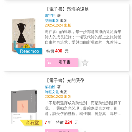
語將此波紋稱為「魚花」。 想欲和你做伙／看
漸流失的寶藏。 散：〈相辭〉 與人相互道別。
春櫻共焦枝染做粉紅仔色 看秋日的楓葉／飄落
【電子書】濱海的遠足
要離開的可能只有單方，但台語慣用「相」
佇湖面透光的魚花 全書以「景」、「厝」、
字，讓辭別成為雙方的事。 明知是咱上尾一逝
蕭宇翔
著
「散」、「伴」、「憾」、「念」、「恩」、
雙囍出版
出版
旅行／猶原起行／行對若瓊花的幸福去 為咧欲
「望」、「悟」、「澀」、「甘」分列11輯，
2025/12/24 出版
蔫去的情份流淚／佇歸途的暝車內／佇相辭的
均附朗讀音檔，並以推薦用字、台羅拼音與華
月台頂 伴：〈年久月深〉 形容久而久之、年月
走在多山的島嶼，每一步都是濱海的遠足青年
語譯文三版並列；「讀台語」不再是困難而有
不斷積累而深化。 愛是傷輕的發音／有人見講
詩人的成長記錄；一場現代詩的紙上之旅詩體
距離的事，每日一闕一讀、句句成詩。 願這本
無聲／有人講甲薄去 上純的詞／是時間／是日
自由的再追求，愛與自由所環繞的十九首詩信
書中的束束日花照進你繁複日常的縫隙裡，在
日夜夜／是年久月深 厝：〈帶念〉 形容帶著體
步走在多山的島嶼上，每一步都能感受到遼遠
閃爍的文字中，伴你感受生活綻放的百味。
400
Readmoo
特價
元
諒與憐惜的心意、做出顧及他人處境的折衷行
之處湧動的海洋，這與島嶼的尺度無關，而是
為。 時間無帶念人的遺憾／一冬一冬／對伊目
必須懷抱著遼闊的胸襟。這是一場濱海的遠
電子書
睭邊流過 輕輕仔講／彼个時代的查某人／攏是
足，所留下的足跡連結起人的情感和詩的實
用青春去晟一个家 甘：〈魚花〉 水裡魚群游
踐。《濱海的遠足》共有十九首詩，寫家庭，
動，在靜止的水面上泛出如花一般的漣漪。台
寫交遊，寫仰望，寫詩的狀態。在完成《人該
語將此波紋稱為「魚花」。 想欲和你做伙／看
如何燒錄黑暗》後，蕭宇翔再擴大、延續幾個
【電子書】光的受孕
春櫻共焦枝染做粉紅仔色 看秋日的楓葉／飄落
創作概念。一是持續錘鍊詩體的自由程度，並
柴柏松
著
佇湖面透光的魚花 全書以「景」、「厝」、
不畏懼散文化的處理，讓語言更具彈性時也更
時報文化
出版
「散」、「伴」、「憾」、「念」、「恩」、
見開闊。二是嘗試長詩，像是音樂或是建築，
2025/12/23 出版
「望」、「悟」、「澀」、「甘」分列11輯，
在基礎下延續發展，收到變奏的效果。三是強
「不是我選擇成為跨性別，而是跨性別選擇了
均附朗讀音檔，並以推薦用字、台羅拼音與華
調自平反瑣碎的日常當中，過濾語言，淨化語
我。」靈動之光閃現，凝縮為語言之雛，那
語譯文三版並列；「讀台語」不再是困難而有
言，挖掘真實。哪怕我不能寫詩給你，哪怕我
是，詩受孕的歷程。楊佳嫻、房慧真 專序推
距離的事，每日一闕一讀、句句成詩。 願這本
不能在此具名，常感覺在這個世界我們其實是
薦開始學習芳療的妳說：「跨性別就像『芸香
書中的束束日花照進你繁複日常的縫隙裡，在
224
特務，或者臥底(雖然我們並不特別，僅僅擁有
金石堂
7
折
特價
元
科』，是一種中性的標籤。」明亮的木材房，
閃爍的文字中，伴你感受生活綻放的百味。
比較多的痛苦僅僅擁有比較多餘裕)以絕對強悍
再加上甜橙、萊姆、檸檬、葡萄柚、佛手