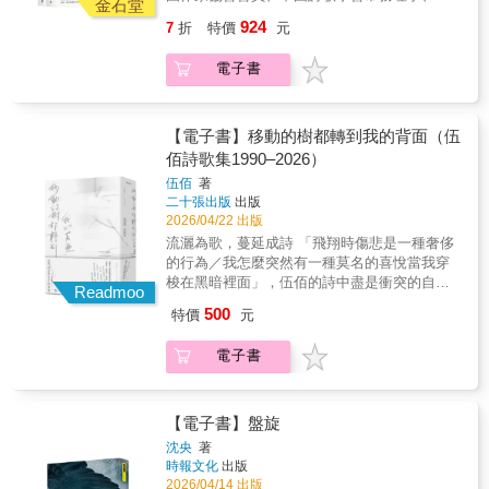
係；人浮於世不斷換殼的磨合；危脆幽暗的身
金石堂
東大學人文社會科學青島研究院駐院專家。
心延展為創造的宮殿；人與自然之間的擬仿、
924
7
折
特價
元
《詩刊》社「新世紀十佳青年女詩人」。第三
徙變、共生⋯⋯透澈生死老病的眼睛，所見萬
說、中間代、北漂詩歌等詩界概念的主要發起
物皆是寓言。【好評推薦】●詩人周漢輝：「家
電子書
人之一。曾參加《詩刊》青春詩會和青春回
朗是跨地域的詩人。我自然特別留意其中對於
眸。現居北京，中國詩歌學會新媒體部主
香港詩的迴響，自也斯、鍾國強以降，具體而
任。 本書是詩人安琪習詩三十載所收穫的
微的細節，敘事作為抒情的取向。而家朗的詩
諸家鼓勵的論文合集，有綜論、有單本詩集評
【電子書】移動的樹都轉到我的背面（伍
透現年輕詩人少有的嚴謹，重視與人的關係連
論，亦有單詩作解讀，豐富立體地統理和探討
佰詩歌集1990–2026）
結多於表達自我的率性，一如常用葉子與葉子
了詩人安琪的創作風貌，讀者於此可以感受到
相連的意象，脈脈情感流動於節奏獨到的長短
伍佰
著
學界大家們的詩學素養和精準把脈，亦可對詩
分行，信是他在各大文學獎時有所得的要
二十張出版
出版
人安琪的詩歌創作有所瞭解。
訣。」●詩人曾詠聰：「家朗之於事物的覺察，
2026/04/22 出版
以及自然力量的敲鑿與反芻，已超脫我們同輩
流灑為歌，蔓延成詩 「飛翔時傷悲是一種奢侈
人思維。與其說作品展現壓抑氛圍，不如說他
的行為／我怎麼突然有一種莫名的喜悅當我穿
的生命在文學字句中檢索、攤開，呈現出不可
梭在黑暗裡面」，伍佰的詩中盡是衝突的自
Readmoo
逆的宿命交織。像根，也像積木交疊，抓地，
由，是一名離家北上的音樂詩人對昨日與明日
500
特價
元
又隨時跨越。」●詩人．北教大語創系副教授楊
的反覆質問，他的文字擁有絕對的旋律，字句
宗翰：「我很羨慕陳家朗的詩，能夠悠遊出入
能隨時出入，一首詩創造了多種歧義的靈魂。
電子書
於古典與現代、儒學和神學、澳港台及其外。
聽伍佰的音樂理所當然，我們心中各有夢幻歌
我想那就是一種詩的教養，如此篤實，而且寬
單，然而，一旦視角全面由「文」與「字」切
厚。」●詩人蕭宇翔：「在這個焦慮與壓迫環伺
入，得以發現他書寫的是：溝通彼此的介質。
的年代，《積木寓言》誠然可貴，因為它開放
舞台上他將自身狂狠地拋往聽者，詩集裡的他
【電子書】盤旋
了詩的空間。不再要求每一句都朝向技術或情
則緩緩傾訴，是一名寧可背對讀者而讓出解釋
沈央
著
感的展示，而是容許迴環、停頓、變奏與搖
權的詩人。詩也是活的，放心閱讀、理解吧──
時報文化
出版
擺；容許那些令人困惑的『真實』在詩中反覆
他將成為每個人的身影。從〈少女的心〉到
2026/04/14 出版