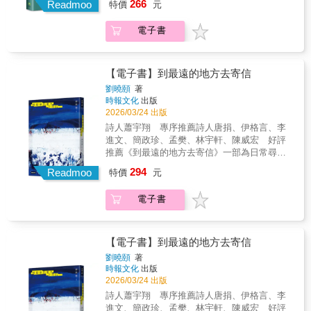
266
Readmoo
特價
元
ê風，也寫一代一代ê台灣人。詩人ê筆，親像水
彩，一層一層點畫、渲染，描摹出心肝總是數
電子書
念ê、屬於台灣ê色水。有時深，有時清，每一
篇攏是詩人對土地ê關懷佮記持。【專文推薦】
「郭文玄的出現如同一面鮮明的旗幟，為北部
的台語文學撐起一片天。」──宋澤萊（國家文
【電子書】到最遠的地方去寄信
藝獎得主）【起鼓贊聲】王羅蜜多（作家）方
劉曉頤
著
耀乾（台中教育大學台語系前特聘教授兼系主
時報文化
出版
任）劉騰文（文史藝術工作者）（按姓氏筆畫
2026/03/24 出版
排序）※台文戰線雜誌社贊助出版
詩人蕭宇翔 專序推薦詩人唐捐、伊格言、李
進文、簡政珍、孟樊、林宇軒、陳威宏 好評
推薦《到最遠的地方去寄信》一部為日常尋找
光的詩集。詩人以牛奶、紅豆、小貓、軟木
294
Readmoo
特價
元
塞、破毛毯與清晨的吐司等意象，把貧窮與疲
憊化為細膩的溫柔。輯一〈妳所尋獲的生活〉
電子書
從白色煙紙店、晨禱與貓咪開始，書寫在清
貧、流浪與家務之中，如何一點一滴找到只屬
於自己的燦爛；生活或許只是「餵飽三百隻
貓」的小事，卻因此被命名，被溫柔地擁抱。
【電子書】到最遠的地方去寄信
輯二〈美麗而卑微〉細看那些被忽略的碎片：
劉曉頤
著
鈕釦漆屑、紙花、日子的紅豆、未寄出的信。
時報文化
出版
詩人相信，真正支撐我們的，是這些微小而頑
2026/03/24 出版
固的雜質與殘缺，它們讓人仍能在反覆受傷
詩人蕭宇翔 專序推薦詩人唐捐、伊格言、李
後，對世界保有信任。進入輯三〈你體內曾是
進文、簡政珍、孟樊、林宇軒、陳威宏 好評