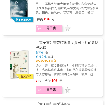
再現，自然碰撞，提升為不言而喻的寓言。」●
〈樹風〉的愛戀離捨、從〈斷腸詩〉到〈深秋
第十一屆楊牧詩獎大獎得主新世紀印象派詩人
詩人鍾國強：「陳家朗的寓言詩，多為日常現
的祝福〉的死生意象&hellip;&hellip;伍佰另闢蹊
沈央向藝術借火 精煉為詩須文蔚 專序賞析李修
實生活的所遇所思所感，以散文化之筆，平實
徑，編整篇目，尋獲新的觀看角度，種種懸念
慧、柏森、徐珮芬、曹馭博、扈嘉仁、煮雪的
地出入於血肉相連的己身以至他人的內心掙
又生葉發枝，令水倒流。他的語言亦即透明的
人、楊澤、楊小濱、鄭順聰 不分世代，一致推
扎，即使說理想像，也並不離地高蹈⋯⋯尤其
294
容器，放置眾多意識，卻顯得收斂而節制。當
Readmoo
特價
元
薦我在遙遠的高空看著所有深愛或離去的人，
是他獨特的跨行（以至跨段）和斷句（以及棄
初以創作對抗人生的青年，如今仍在，我們也
始終找不到可以落下的地方。--沈央《盤旋》是
用標點）方式，猶如自成風格的運鏡剪接，不
依舊浸潤在「穿越時空之中漫天繁星晶瑩的眼
電子書
一部具有高度探索性與實驗性的卓越詩集，以
時出人意表，並在詩意上釋出更為豐富的詮釋
淚」裡，年歲變了，時間移動不止，伍佰持續
獨特的結構形式、精煉而精彩的語言，以及橫
空間。」
在刺探生命的可能性，而那將成為暗示，紛紛
跨藝術、哲學與社會現實的深刻思想，展現了
落在我們肩上，一起慢慢地流。 ★ 搖滾詩人伍
當代青年詩人多元而宏闊的觀點。既有「一匙
【電子書】畫愛詩圖集：與AI互動的實驗
佰創作逾三十五年的詩歌自選，一九九○年至二
花尖的安慰劑」的溫婉，亦有「燃燒了聖像」
與紀錄
○二六年文字創作的新理解，從二六○首作品中
的決絕。 --須文蔚2025第十一屆楊牧詩獎得獎
精選出二二二首作品於書頁中，鋪展詩意。詩
郭至卿
著
作品，詩集《盤旋》以其獨特的結構和深刻的
時報文化
出版
的六面舞台，旋律記憶被重整的新局面，一次
思想性，脫穎而出。從小喜愛畫畫的青年詩人
2026/04/14 出版
聆聽抒懷的、激越的、任性的伍佰等等多場詩
沈央，習慣於在手眼協作中，覺察生而為人最
歌展演。 ★ 收錄詩人對談，伍佰檢視詩文之於
詩人白靈 專文推薦詩人、中研院研究員楊小
純粹的身體性。美術系畢業的他，同時卻也是
自我的多角度意義，從創作狀態切入，書寫狀
濱 盛讚推薦這本書，畫的是心裡最柔軟的地
個哲學家，敏於思考，巧妙地運用互文手法，
態的現場重建、意象安置的再詮釋，探索詩句
方讓你想起一首首無聲的詩看圖、翻頁、想
與西方藝術和電影對話，卻不落於窠臼。《盤
金石堂
裡的自由與情緒是從何而來？將往何去？一次
念、微笑──這就是《畫愛》本書是詩人將自身
旋》前半部多為情詩，抒情唯美，彷彿文藝復
196
7
折
特價
元
理解伍佰創作的奧義。 本書特色 每個人心裡都
的詩句與AI繪圖結合的實驗之作，賦予AI顏色
興時代重現，讀者像是進入了一場觀覽不完的
曾流過伍佰的詩歌── 保護你、安慰你、洗滌
上的指令，配合詩句的意象，結合成為一幅幅
精緻名畫饗宴，後半則多方反映現實，批判國
電子書
你。 這些詩是我在乎的事情一點一滴的剝解與
或超現實、或意識流的畫作。詩與畫在此處，
際情勢，無論是關注反戰或香港民主等議題，
治癒。──伍佰 伍佰的詩歌是水，潛伏於記憶，
因AI而完美共生。
都能展現深沉的社會關懷。整本詩集的另外一
時不時一個激盪就擾動神經， 文字浮上、聲音
大特色，是每一首詩都收束在＃紅字標籤下的
流淌、畫面躍入&hellip;&hellip; 他的詩歌不曾
【電子書】畫愛詩圖集