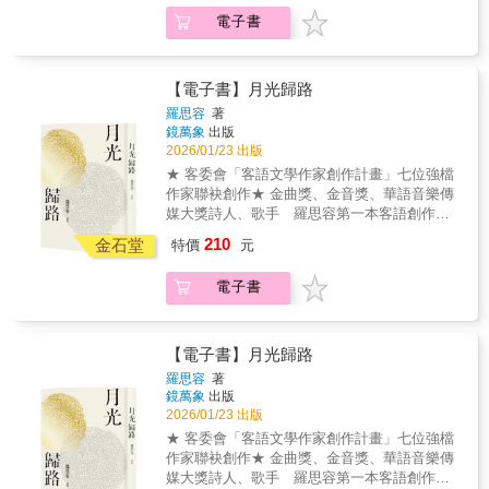
子》裡看見誠實和溫柔的極致，竟是對待自己
像——張芳慈的第三本客語現代詩集《爧》集
露骨的刻劃、嫻熟的象徵與樸素的母語、淡漠
電子書
的殘忍。赤子不將語言修飾爲華麗，來抵禦現
神話寓言故事、生態人文、宇宙奧祕等多元素
的腔調與沉重的陰影對比出的多重矛盾，形成
實的風寒，他擁抱一種更爲任性的慾望，想要
材，將萬物輪迴、生死循環的自然道理揉合其
巨大的閱讀張力，或某種幽微、曖昧、脆弱的
透過裸裎，證明原本已值得被愛，請看見並且
中，期盼透由現代詩創作，喚起讀者對人間種
審美衝擊。特別在前半部，有許多憂傷、優
愛上這樣的我。即使在人們前進的地方像一個
種問題的關注，並將自身多年來對臺灣土地與
【電子書】月光歸路
美、充滿未預期的情節或奇想的作品，精巧、
最顯眼的路障，即使經歷太多選擇與不被選
文學發展的這份心意，用客語化成一篇篇充滿
曲折的布局、濃重又冷冽的筆觸、生動又細膩
羅思容
著
擇，而長滿稜角，也請你們看見周先陌，他不
生命力的詩。她的語言鮮活、充滿張力，如同
的畫面或電影場景帶著銳利的刮痕與創疤，令
鏡萬象
出版
曾在自己的語言中忘記溫柔。他就像個赤裸的
一股清流，滌淨世俗風塵。詩人張芳慈不僅是
人印象深刻。 ──羅智成（詩人）
2026/01/23 出版
孩童，透過鏡面凝視自己，同時發現身後無比
客語詩壇的先行者，更是臺灣當代詩壇上一道
★ 客委會「客語文學作家創作計畫」七位強檔
衰老的世界，那裡有神明的慶典，有失智的老
不可或缺的、質樸而有力的光明。在《爧》這
作家聯袂創作★ 金曲獎、金音獎、華語音樂傳
人，有無數成熟的果實爛在樹上，他不能提前
本詩集裡不僅是客家的詩，同時也是她對人生
媒大獎詩人、歌手 羅思容第一本客語創作詩
領會死亡，卻真心為一個春天即將迎來的結局
百味的醒悟。會心無常，超越想像——張芳慈
集★ 全書以超過60％的客語文字書寫，並附上
感到悲傷。 ──扈嘉仁（詩人）這是一部努力壓
210
个第三本客話現代詩集《爧》同神話寓言故
金石堂
特價
元
詳盡華語註解，讓讀者輕鬆閱讀客家文學。林
抑又自我揭露的詩集。充滿著由隱晦的訊息與
事、生態人文、宇宙奧祕這兜多元素材聚共
中路 我遇見 千樹萬葉每一個光影是哲思的小
露骨的刻劃、嫻熟的象徵與樸素的母語、淡漠
下，將萬物輪迴、生死循環个自然道理融合其
電子書
花金曲獎最佳客語專輯、最佳客語歌手羅思容
的腔調與沉重的陰影對比出的多重矛盾，形成
中，希望透過現代詩創作，喊醒讀者對人間種
的第一本詩集《月光歸路》 《月光歸路》的主
巨大的閱讀張力，或某種幽微、曖昧、脆弱的
種問題个關懷，還過將自家長年以來對臺灣土
題，關乎誕生、愛情、親情、家園、離散、記
審美衝擊。特別在前半部，有許多憂傷、優
地同文學發展个這份心意，用客話寫出一篇又
憶、愛與精神家園的重建。月光，在各種文
【電子書】月光歸路
美、充滿未預期的情節或奇想的作品，精巧、
一篇生命力淰淰个現代詩。厥个語言活跳、有
化、神話、詩歌、文學、童謠中，承載著豐富
曲折的布局、濃重又冷冽的筆觸、生動又細膩
羅思容
著
張力，親像一窟淨俐个泉水，同世俗風塵洗淨
的象徵語言。 羅思容的詩優美而有音樂性。她
的畫面或電影場景帶著銳利的刮痕與創疤，令
鏡萬象
出版
來。詩人張芳慈毋單淨係客話詩壇个擎頭人，
用客語描寫著景物、關係、光影。從她的詩句
人印象深刻。 ──羅智成（詩人）
2026/01/23 出版
更加係臺灣當代詩壇項一道做毋得缺少个、篤
中，彷彿浮現出一條月光遍照之路。在柔和的
★ 客委會「客語文學作家創作計畫」七位強檔
實同有力个光明。在《爧》這本詩集裡背毋只
光亮中，是一條連結著我們與生命底蘊、文化
作家聯袂創作★ 金曲獎、金音獎、華語音樂傳
係客家个詩，同時乜係佢對人生滋味个覺悟。
初始的根源之路，也是創造與想像之路。 林中
媒大獎詩人、歌手 羅思容第一本客語創作詩
________________________________________
路 𠊎逢著 千樹萬葉每隻光影就係哲思个花