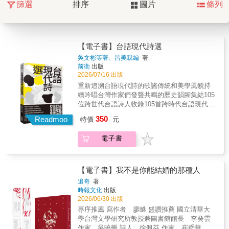
篩選
排序
圖片
條列
【電子書】台語現代詩選
吳文彬等著、呂美親編
著
前衛
出版
2026/07/16 出版
重新追溯台語現代詩的歌謠傳統和美學風貌持
續吟唱台灣作家們發聲共鳴的歷史韻腳集結105
位跨世代台語詩人收錄105首跨時代台語現代詩
台語現代詩歌傳統的重新溯源打開台灣文學的
350
Readmoo
特價
元
多語閱讀「新」視界──戰前──吳文彬．鄭溪
泮．賴仁聲．林燕臣．蔡培火吳新榮．賴
電子書
和．章王由．柯維思．楊 華陳君玉──戰後到
解嚴前後──蔡秋桐．許丙丁．梁松林．王育
德．鄭兒玉向 陽．林宗源．柯旗化．宋澤
萊．林央敏──1990年代──陳明瑜．林亨泰．
【電子書】我不是你能結婚的那種人
莊柏林．陳 雷．胡民祥林良哲．林沈默．朱
追奇
著
約信．岩 上．張春凰陳明仁．路寒袖．陳明
時報文化
出版
章．沙卡布拉揚．江秀鳳蔣為文．黃勁連．卓
2026/06/30 出版
榮德．許正勳．吳易叡蘇紹連．方耀乾．許常
專序推薦 寫作者 廖瞇 盛讚推薦 國立清華大
德──2000年代──李勤岸．王貞文．蔡文傑．
學台灣文學研究所教授兼圖書館館長 李癸雲
陳潔民．陳正雄吳易澄．顏信星．呂興昌．陳
作家 吳曉樂 詩人 徐佩芬 作家 崔舜華 作