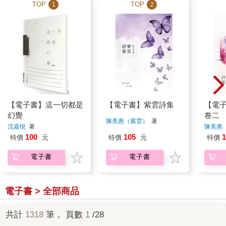
TOP
TOP
1
2
【電子書】這一切都是
【電子書】紫雲詩集
【電
幻覺
卷二
陳美惠（紫雲）
著
沈嘉悅
著
陳美惠
100
105
1
特價
元
特價
元
特價
電子書
電子書
電子書 > 全部商品
共計
1318
筆， 頁數
1
/28