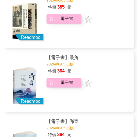
2026/06/05 出版
答案是『按鍵』。」脫離資訊產業焦慮的他，
延續第一本詩集《mini me》中對於觀看視點和
立台灣文學館館長）◎文化部國家語言整體發
385
回望急速壓力沖刷下之無力與卑微，一枚按鍵
特價
元
媒介的探索，以及第二本詩集《決鬥那天》對
展方案支持
遠不如塵沙自在。詩集以虛設的數位秩序，逐
於同志與符號、物質運用的關注，這冊新作更
一釐清內在紊雜之源──我們身處的文明、自我
電子書
拉高視野，除了感官、情慾，更看見對於戰
內在的文明，何以形成憤怒與厭棄之道？「當
爭、地方感、藝術美學等主題的關注與翻玩。
這種感覺爆發時，我寫詩。」當人比AI更像機
而書名「騙子」簡單二字卻又帶來浮想聯翩，
械，AI比人更像人，詩是碰觸愛的唯一契機，
騙子不見得全然是表面上的負面形象，虛虛實
Readmoo
是數位環境裡僅有的存在證明。
實的相互掩映更有文字與意象上的趣味。這樣
的發展與張弛，當然也是政治－性的，陳柏煜
說：「驕傲（pride）越是凝聚為同志政治生活
【電子書】眼角
的基座，我越是想看、想寫，那些溢出網格之
外（或被小心壓藏其下）的NG品」除了呼應酷
2026/06/05 出版
兒學者海澀愛的感覺倒退、感覺「背」，我們
364
特價
元
也可以感覺壞（蛋）、感覺過（氣）、感覺野
（裸）、感覺邊（緣）、感覺小（三）。真心
電子書
不騙，手裡的一本詩集「可能網羅情感中的壞
分子，不僅是壞傢伙，還囊括壞感覺。」全書
讀來琳瑯滿目，驚喜不斷，彷彿滿綴著稀有的
Readmoo
珍珠與珊瑚，時髦美麗且結構嚴謹。美術設計
吳睿哲表示封面靈感脫胎自〈狗聚〉一詩，呼
應了整本詩集「有一點露骨，有點色又有點節
制的氣質」。書中也有華文現代詩中少見撰寫
【電子書】郵寄
針對美術館與藝術的觀察、探索與各種奇想，
2026/06/05 出版
創作過程受益於許多藝術家帶來的啟發，並在
364
特價
元
最後一輯深入探索普普藝術大師安迪沃荷，如