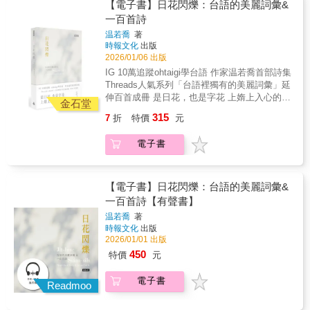
喬作品。 起因於某天下午在公園散步時，看見
隨意取景的攝影，是音樂形式的另一篇章，標
【電子書】日花閃爍：台語的美麗詞彙&
離散和延宕如何磨礪一個詩人，他原本秉有的
午後陽光穿過樹葉縫隙，一閃一閃的光影令她
誌著原子邦妮一貫的特色。
一百首詩
鋒利都會挺身迎接，（特）別（剖）開生
屏息，後來終於知道，台語將如此美景稱為
温若喬
著
面。」——廖偉棠（本書榮獲國藝會出版補
「日花」，從此沉浸於1931年《台日大辭
時報文化
出版
助）
典》、《教育部台語辭典》與各式日常語料
2026/01/06 出版
中，探尋鮮為人知的美麗台語詞彙，引以成
IG 10萬追蹤ohtaigi學台語 作家温若喬首部詩集
詩。一百首詩，是綺麗美景，也是人間七情的
Threads人氣系列「台語裡獨有的美麗詞彙」延
溫柔暖語。 任何語言皆是有俗有雅，這本詩
伸百首成冊 是日花，也是字花 上媠上入心的詩
集，顛覆人們對台語只能流俗的既有想像。台
金石堂
冊 *全書百首皆附作者朗讀音檔，適合喜愛聽詩
語的細緻與典雅、繽紛與生動，皆蘊藏在其豐
315
7
折
特價
元
的你 *正規台文書寫（推薦字＋台羅）並附華文
富的用語及聲韻中，是這片土地無比珍貴卻逐
釋義，適合親子及愛學台語的你 日花（ji̍t-
漸流失的寶藏。 散：〈相辭〉 與人相互道別。
電子書
hue）， 指陽光穿過雲間或葉縫、於地面等處
要離開的可能只有單方，但台語慣用「相」
形成碎花般的光影。 「出日花仔」，曾是這座
字，讓辭別成為雙方的事。 明知是咱上尾一逝
島嶼對天賜流光的美麗呼喊。 新生代詩人温若
旅行／猶原起行／行對若瓊花的幸福去 為咧欲
喬作品。 起因於某天下午在公園散步時，看見
【電子書】日花閃爍：台語的美麗詞彙&
蔫去的情份流淚／佇歸途的暝車內／佇相辭的
午後陽光穿過樹葉縫隙，一閃一閃的光影令她
一百首詩【有聲書】
月台頂 伴：〈年久月深〉 形容久而久之、年月
屏息，後來終於知道，台語將如此美景稱為
不斷積累而深化。 愛是傷輕的發音／有人見講
温若喬
著
「日花」，從此沉浸於1931年《台日大辭
無聲／有人講甲薄去 上純的詞／是時間／是日
時報文化
出版
典》、《教育部台語辭典》與各式日常語料
日夜夜／是年久月深 厝：〈帶念〉 形容帶著體
2026/01/01 出版
中，探尋鮮為人知的美麗台語詞彙，引以成
諒與憐惜的心意、做出顧及他人處境的折衷行
450
特價
元
詩。一百首詩，是綺麗美景，也是人間七情的
為。 時間無帶念人的遺憾／一冬一冬／對伊目
溫柔暖語。 任何語言皆是有俗有雅，這本詩
睭邊流過 輕輕仔講／彼个時代的查某人／攏是
電子書
集，顛覆人們對台語只能流俗的既有想像。台
Readmoo
用青春去晟一个家 甘：〈魚花〉 水裡魚群游
語的細緻與典雅、繽紛與生動，皆蘊藏在其豐
動，在靜止的水面上泛出如花一般的漣漪。台
富的用語及聲韻中，是這片土地無比珍貴卻逐