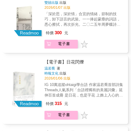
找到了自己的風景__〈沿途的風景〉 【編輯推
雙囍出版
出版
又修復一切。 ──〈大雨將至〉✦✦✦〔特別收
薦】 有時候，在哭過之後，我們不經意翻開的
2026/01/07 出版
錄1〕天黑洗碗 PLAYLIST✦✦✦掃描書中「詩
一段文字、一句話，會讓我們釋懷； 有時候，
「深於思，深於情」合宜的情緒，節制的技
聲景QR code」，聆聽詩人以國粵雙語誦讀詩
在失眠的深夜，突然跳進腦海中的某段句子，
巧，卸下語言的武裝。一一捧起蒙塵的詞語，
作。Track 1 編輯食譜Track 2 編輯牙痛Track 3
雖然不知道是什麼時候看過的，但被記起來
悉心擦拭，再次折光。二〇二五年周夢蝶詩獎
行道樹與薩克斯風少年Track 4 但是，但丁
了，好像也能夠被安慰了。 原子邦妮，彷彿就
得獎作品 恪守著留白、不說比說更有力量
Track 5 擬今Track 6 歧雨Track 7 異法典Track
300
是這樣的存在。 第三本同名專輯的文字攝影作
Readmoo
特價
元
的現代詩規範，王柄富的詩更像是一則一則貼
8 欄杆拍遍Track 9 家常──洗衫、晾Track 10
品《和你一起的風景未完待續》，呈現一點堅
近現代人的「公案」，如同詩集名稱「春天讓
情人✦✦✦〔特別收錄2〕藝術家鄺鉅裁8幅精彩
持、一點執著，加上一點樂觀與不放棄，他們
電子書
我們想懲罰自己」。柄富的詩寫出了現代人的
畫作✦✦✦【詩人好評推薦】林宇軒、柏森、曹
好像慢慢行走在自己的節奏裡，默默為日常生
不安和青年的焦慮，卻不濫情，也沒有過剩的
疏影、曹馭博、煮雪的人、楊佳嫻、廖偉棠、
活的紀錄，添加枝葉，修剪憂鬱，灌溉光。
情緒價值。同時，也沒有故作世故的高深，或
鴻鴻——推薦（首字筆劃序排列）「讀天林的
「生活當中，這樣零碎卻忽然令人想起某些感
是假冒賢哲的思想。他像是一架離地100公分的
詩作總有著生活被好好羅列、細細檢視的用
【電子書】日花閃爍
受的時刻不會停止。 今後應該仍然會想去更多
攝影機，不介入，只觀察，當事件結束後，它
心。每件小事帶有的色澤，經由變換所褪下的
温若喬
著
地方，做很多不一樣的事， 寫下更多的歌，紀
並未停止錄影，它持續運作。柄富所捕捉而轉
姿態，詩人小心翼翼，為其描繪生動的輪廓，
時報文化
出版
錄不一樣的時空背景思想情緒。 因此這場和你
化的詩意，足以跨越時間和空間的二維，達成
其中有所詼諧，時而寂寥，時而輕笑，讓人重
2026/01/06 出版
一起（某方面也是和我自己）的風景， 是暫時
共感。 「春天讓我們想懲罰自己」，收錄
新認識詩的捕捉，從心中油然而生一種厚實的
IG 10萬追蹤ohtaigi學台語 作家温若喬首部詩集
不會停止的，就讓它未完待續吧。」 原子邦妮
不分輯的四十七首詩作，王柄富克制地使用語
幸福。」──柏森「《今天比昨天深刻》是一本
Threads人氣系列「台語裡獨有的美麗詞彙」延
毫無壓力的文字與大地天空的自然攝影，完美
言，沒有什麼被大寫的詞彙，反而細究你我逐
『你』多於『我』的詩集，以從容的姿態繞道
伸百首成冊 是日花，也是字花 上媠上入心的詩
組合，呈現了這個世代的想望。照亮前景的，
漸麻木的詞語，「論傷感」「疑情」「純潔」
第二人稱，展開一場感知的旅程。書中的『編
冊 *全書百首皆附作者朗讀音檔，適合喜愛聽詩
是光，是和你一起往前走的同心協力。我們雖
315
……同時間也置入了當代的語法「愛會不會古
Readmoo
輯』與『洗碗』看似不同，實則都是回應日常
特價
元
的你 *正規台文書寫（推薦字＋台羅）並附華文
然披著傷，但也飽滿富足，因為風景不斷。 本
老得想死」。透過詞彙的調度，回歸抒情，藉
在場的行動；這樣的對位讓警句層出如鼓點，
釋義，適合親子及愛學台語的你 日花（ji̍t-
書特色 ◆這次新書內文的標題字體以帶有個性
以建構起自我的體系。在這裡，生命永恆延
向讀者步步進逼。」──林宇軒「關天林的詩越
電子書
hue）， 指陽光穿過雲間或葉縫、於地面等處
的美術字日花字體，搭配感性柔和的源雲明
續。 幾千種表情／到處都是此岸彼岸／一心
寫越俊逸、自由、熨貼，他的題材和用語似乎
形成碎花般的光影。 「出日花仔」，曾是這座
體，呈現原子邦妮時而叛逆時而灑脫感性的風
過河的人，不說對不起
從城市凡俗生活裡隨意拈來，但一旦植入他的
島嶼對天賜流光的美麗呼喊。 新生代詩人温若
格。 ◆全書近百張遊走各地的風景加上生活的
世界便變得奇妙和生鬼。也是提醒我們，無論