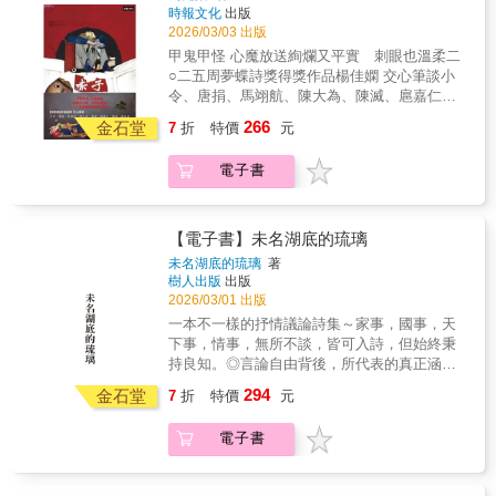
跌撞撞，各種擦傷成詩。他從幾年來累積的兩
時報文化
出版
百首詩中挑出這四十九首，基準是仍能在閱讀
2026/03/03 出版
時刺痛他的作品。全書三輯分別呈現赤子的
甲鬼甲怪 心魔放送絢爛又平實 刺眼也溫柔二
「三態」：創傷噴濺的血色，情愛與慾望中的
○二五周夢蝶詩獎得獎作品楊佳嫻 交心筆談小
裸裎，以及與世相違、起著紅疹的肌膚。詩人
令、唐捐、馬翊航、陳大為、陳滅、扈嘉仁、
一心嚮往絢爛遺世，卻也意外選了許多跟母親
鄭聿、羅智成 齊聲推薦（依首字筆畫順序）
266
和所成長土地緊密綑綁的誠實動人篇章，成就
金石堂
7
折
特價
元
周先陌說：「對於一個詩人來說，我來晚了，
了這冊《赤子》。看似平實的題材與語句，卻
這個年齡出版詩集不能算是早慧。」不過，所
又冷不防潑金灑紅，閃現官能性強烈的意象。
電子書
謂的遲到並無法掩蓋他首部作品的光芒。在二
如楊佳嫻在書末與先陌筆談中寫到，他的詩對
十四歲之前也寫詩的他，人生卻極度憂鬱放
金色、對神話都頗有感應，呈現驚奇亮點：
爛，在感覺快要死掉的某一天，突然發現了有
「這種恐怖感是一首理想情詩最棒的部分。」
扇門其實都一直在那兒，於是走了出去，從此
【電子書】未名湖底的琉璃
某些作品比如〈閨房〉一詩在網上刊出也引發
所有曾遇過的壞東西都成了他的養分，繼續跌
未名湖底的琉璃
著
熱議甚至攻擊，似乎觸動了某些緊張或禁忌，
跌撞撞，各種擦傷成詩。他從幾年來累積的兩
樹人出版
出版
不忌諱被冠上同志詩人標籤的周先陌，也大方
百首詩中挑出這四十九首，基準是仍能在閱讀
2026/03/01 出版
面對，認為引起討論不是壞事。這是一冊極具
時刺痛他的作品。全書三輯分別呈現赤子的
一本不一樣的抒情議論詩集～家事，國事，天
辨識度與實驗精神的詩集，以平實語調書寫家
「三態」：創傷噴濺的血色，情愛與慾望中的
下事，情事，無所不談，皆可入詩，但始終秉
族悲歌，於抽象與現實之間取得絕佳平衡。儘
裸裎，以及與世相違、起著紅疹的肌膚。詩人
持良知。◎言論自由背後，所代表的真正涵義
管有些現實以文字不容易抵達，但一片赤誠的
一心嚮往絢爛遺世，卻也意外選了許多跟母親
是免於恐懼——但需要有更多像作者這樣敢言
作者正是「知道無法抵達，才奮力觸碰它。」
294
和所成長土地緊密綑綁的誠實動人篇章，成就
金石堂
7
折
特價
元
的人。◎當今天下猶如新版三國，不同的是，
以不世故，故不世出不安於室，詩之教也。我
了這冊《赤子》。看似平實的題材與語句，卻
這個世界已無法再被誰統一，唯有共榮。◎愛
最愛「使用直白、犀利、冷傲的字句，包裹住
又冷不防潑金灑紅，閃現官能性強烈的意象。
電子書
才是此行真正的目的，情才是今生最美的曾
危險的風景、瘋狂的心緒」的那種詩。以不世
如楊佳嫻在書末與先陌筆談中寫到，他的詩對
經，其餘所有俱為灰燼。登博七年半，撰寫了
故，故不世出。你有看過「詩人沒在做比喻，
金色、對神話都頗有感應，呈現驚奇亮點：
近1800篇的文章，先後被炸號四次，最後竟成
但比喻卻自己跑進詩裡」的那種詩嗎？淺淺而
「這種恐怖感是一首理想情詩最棒的部分。」