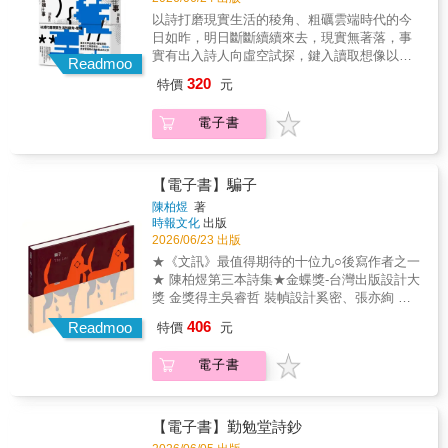
此不再去輕易地相信任何可能帶給我幸福幻想
心情（sim-tsiânn）？本選集收錄戰前、戰後至
箔細細黏補的鏡子。它遍佈裂痕，卻在光影折
以詩打磨現實生活的稜角、粗礪雲端時代的今
的假象。我不在這個局之中，我是自動登出的
今共105首台語現代詩，含括白話字、台灣話文
射間，映照出比完整無缺時更為剔透的真身。
日如昨，明日斷斷續續來去，現實無著落，事
玩家。」 「很多的結局是因為我們不適應太美
與現代台文作品，以教育部推薦用字進行標準
實有出入詩人向虛空試探，鍵入讀取想像以最
的天地 我們不需要一方處所去計劃 去實踐，去
Readmoo
化編修，便於當代讀者閱讀並查詢詞意。從台
美姿態，成為往事詩是詩意的載體，詩意是一
完成，去培養 我們是任一處所拒絕的對象 我們
灣民間歌謠、西方宗教詩歌、流行歌、文學運
320
特價
元
種心靈紀錄、描述，無法超前或預言未來，這
倚靠的牆上，只有 一天活撐過一天的正字記號
動等多重系譜，引領讀者追索台語現代詩自日
裡的每一首詩，必定成為「一則往事」。我努
斷裂地增長&hellip;&hellip;」 「『同病相連』
本時代以來流傳吟唱的時代音律，以及詩人們
電子書
力抱持美好幻想：如果未來的雲端更為暴力、
的意思，是否某方面在暗示我，沒有相同的
試圖掙脫「方言」的桎梏，以母語書寫發聲的
更為壓迫，我現在詩句所描述的種種，那些痛
病，這輩子就別想相連了？」 「事到如今，我
突圍之路。一起聆聽台語詩歌百年傳唱的獨特
苦與挫折、卑微與渺小、衝突與抵抗、憤怒與
依舊覺得那種平凡無奇、平淡到應當令人欣羨
歌謠性，在台語現代文學與詩歌．歌詩當中，
羞恥，會不會在五百年後，象徵著一種曾經而
【電子書】騙子
的幸福，我這輩子都不可能明白的。」 「我只
繼續繼承、開創台灣文學、台灣現代詩的未來
美好的，所謂的雲端的田園時代？——陳昌遠
是希望 我可以正常地去愛人 不要有人因為我的
陳柏煜
著
與美學價值。【本書特色】1. 精選戰前至戰後
雲端往事∣陳昌遠是詩的手藝人，總以精確繁複
時報文化
出版
愛 而感到害怕 我的愛並不可怕 愛我也並不可
現當代共105首台語現代詩，深化並擴充台語文
的詩句，搭架不同的意象宇宙，推敲、試探，
2026/06/23 出版
怕」 這部作品，猶如一面摔碎後、又試圖以金
學史、台語現代散文史的視野與內涵。2. 台灣
在生命角落謀求得以蹲踞之處，扣問命運（或
箔細細黏補的鏡子。它遍佈裂痕，卻在光影折
★《文訊》最值得期待的十位九○後寫作者之一
文學、台語文學研究者呂美親，集長年研究成
他本人的）去留，之於人究竟是莫可奈何，或
射間，映照出比完整無缺時更為剔透的真身。
★ 陳柏煜第三本詩集★金蝶獎-台灣出版設計大
果親自編選並撰寫詳盡導論，介紹作品梗概，
無所適從？他的創作視角謙卑、自遜，平價日
獎 金獎得主吳睿哲 裝幀設計奚密、張亦絢 專
提供初學讀者有關台語文運動、台語文學閱讀
常進入讀者內心，以透明的姿態探究人與社會
文推薦世上所有的美與不美／不免你來我往奚
研究之先備知識。3. 以教育部推薦漢字與台羅
406
的共處，書寫策略明晰：設法繞出人類自身製
Readmoo
特價
元
密：「一點也不楊牧！」張亦絢：「『看』不
重新正字校註，適合台語初學者、自學者。4.
造的困境。詩人充滿自覺，藉文字為生活尋找
只是視網膜上的動靜，還是感情與記憶的投
選文皆為文學史重要文本與文學獎得獎之作，
意念之出口，「進入雲端時代的人類，在使用
電子書
入。唯有這種愛，才使歷史成為可能。」近年
適合作為閱讀賞析與創作範文。【聯名推
AI這足以改變文明進程的強大工具的同時，會
來，陳柏煜創作不輟，寫作類型多元，屢屢斬
薦】 李勤岸（國立台灣師範大學台灣語文
不會仍然還是一種工具、商品？當每個人都只
獲文學大獎並多次入選年度文選。獲選為《文
學系退休教授） 呂興昌（國立成功大學台
是一段可被應用的資訊，或該被過濾的雜訊
訊》最值得期待的十位90後寫作者之一，2026
灣文學系退休教授） 陳萬益（國立清華大
【電子書】勤勉堂詩鈔
時，這個雲端時代的最小單位會是什麼？我的
年更睽違兩年多再推出第三本詩集《騙子》。
學台灣文學研究所榮譽教授） 林巾力（國