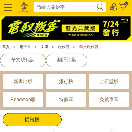
0
首頁
＞
電子書
＞
文學
＞
現代詩
＞
華文現代詩
華文現代詩
翻譯詩集
新書出版
排行榜
金石堂版
Readmoo版
特價區
免費專區
暢銷榜