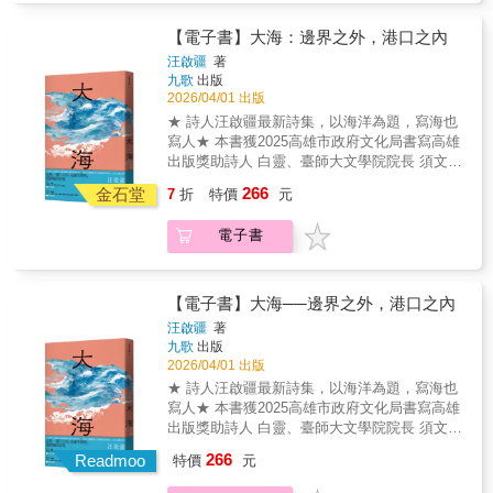
跨藝術、哲學與社會現實的深刻思想，展現了
當代青年詩人多元而宏闊的觀點。既有「一匙
【電子書】大海：邊界之外，港口之內
花尖的安慰劑」的溫婉，亦有「燃燒了聖像」
汪啟疆
著
的決絕。 --須文蔚2025第十一屆楊牧詩獎得獎
九歌
出版
作品，詩集《盤旋》以其獨特的結構和深刻的
2026/04/01 出版
思想性，脫穎而出。從小喜愛畫畫的青年詩人
★ 詩人汪啟疆最新詩集，以海洋為題，寫海也
沈央，習慣於在手眼協作中，覺察生而為人最
寫人★ 本書獲2025高雄市政府文化局書寫高雄
純粹的身體性。美術系畢業的他，同時卻也是
出版獎助詩人 白靈、臺師大文學院院長 須文蔚
個哲學家，敏於思考，巧妙地運用互文手法，
專文推薦作家 張曉風、詩人 蘇紹連、向明、李
266
與西方藝術和電影對話，卻不落於窠臼。《盤
金石堂
7
折
特價
元
敏勇、陳克華、陳黎、簡政珍、李進文 澎湃推
旋》前半部多為情詩，抒情唯美，彷彿文藝復
薦這是一部巨大的、充滿生與死、愛與痛的詩
興時代重現，讀者像是進入了一場觀覽不完的
電子書
集汪啟疆用生命馳騁在星圖與羅盤交織的無垠
精緻名畫饗宴，後半則多方反映現實，批判國
水域用詩句在鐵鏽與汗水反覆辯論的甲板上，
際情勢，無論是關注反戰或香港民主等議題，
向生命發出叩問詩人汪啟疆一生從事軍旅，也
都能展現深沉的社會關懷。整本詩集的另外一
與大海結下不解之緣。退役後筆耕不輟，便為
【電子書】大海──邊界之外，港口之內
大特色，是每一首詩都收束在＃紅字標籤下的
喜愛的海洋留下一部美好詩集。全書分六大部
汪啟疆
著
一行詩句，不僅套用社群網路的符號，不少句
分，蘊含滄海桑田的陸地情懷，與舊情難捨的
九歌
出版
子回應全詩，也有時點出緣物起興之所在，讓
海洋各樣回憶、體認。「我和我們的大海」從
2026/04/01 出版
讀者回味無窮。《盤旋》是一部具有探索性和
以四首長詩描繪海上的風光；在「某尾獨角鯨
★ 詩人汪啟疆最新詩集，以海洋為題，寫海也
實驗性的詩集。作者能以獨特的結構形式、精
生涯」訴說海的詭變及盼望；「靈魂和鹽屑時
寫人★ 本書獲2025高雄市政府文化局書寫高雄
彩的語言和深刻的思想，展現了當代詩人的多
間」試圖將浩瀚凝結在詩句中；而「回頭就凝
出版獎助詩人 白靈、臺師大文學院院長 須文蔚
元觀點，抒情唯美與社會關懷兼具，在同時代
作了鹽柱」則是抒發內心世界，以及海陸之間
專文推薦作家 張曉風、詩人 蘇紹連、向明、李
詩風中另闢蹊徑，十分秀異。
266
的人間憧憬；而「海橫在膝上對談」記載人、
Readmoo
特價
元
敏勇、陳克華、陳黎、簡政珍、李進文 澎湃推
事、土地的相連臍帶。「夢仍要去向遠方」則
薦這是一部巨大的、充滿生與死、愛與痛的詩