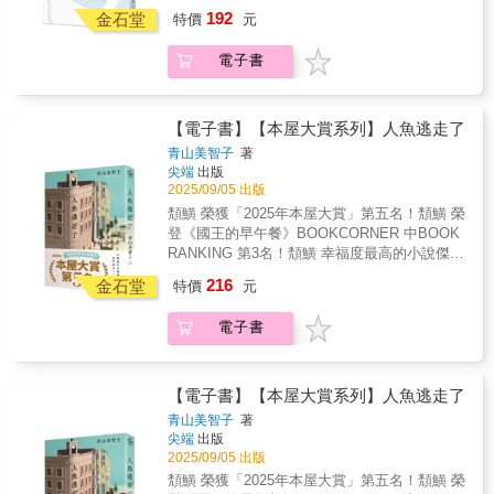
直抵人心的療癒物語！至今心中仍會浮現一個
192
親開朗樂觀的性格渲染，找回失去的自信。但
金石堂
特價
元
念頭，想著那幾年過的日子到底算什麼。雖然
同樣受到限制的心晴，卻在學校停課期結束
這麼想，但那些歲月也確實為今日的我們帶來
後，錯失上學的契機，封閉內心的她把自己關
電子書
一連串影響——致活在後疫情時代下的我們，
在家中，足不出戶。隨著時間逐漸遞進，生逢
一部當代人才讀得懂的時代小說！｜新書搶先
疫情時代下的孩子們長大成人，卻也成為人們
看｜事事遭受限制，沒辦法順心而活，在這樣
口中無法融入社會的「異類世代」。被剝奪學
的日子裡，無論是大人還是孩童，大家都形同
【電子書】【本屋大賞系列】人魚逃走了
習與人締結關係的她們，又將如何在回歸群體
在困境中前行。等到這段日子過去，人們又必
青山美智子
著
生活的人群中，打破迷惘找到自己的定位呢？
須面臨另一段截然不同的日常。冴和心晴剛升
尖端
出版
上小學三年級的那年，周遭開始流行一種未曾
2025/09/05 出版
出現過的傳染病，兩名少女被迫過上處處受限
頽鱑 榮獲「2025年本屋大賞」第五名！頽鱑 榮
的生活。因出自身邊只剩母親的單親家庭，冴
登《國王的早午餐》BOOKCORNER 中BOOK
就讀中學後屢屢遭受霸凌，然而在隔離的日子
RANKING 第3名！頽鱑 幸福度最高的小說傑
裡，她與母親有了更多的接觸，也逐漸受到母
作！頽鱑 與王子在奇蹟般的午後一同漫步銀
216
親開朗樂觀的性格渲染，找回失去的自信。但
金石堂
特價
元
座，踏出生命嶄新的一步！某個三月的週末，
同樣受到限制的心晴，卻在學校停課期結束
社群上「人魚逃走了」這段話登上了熱門趨
後，錯失上學的契機，封閉內心的她把自己關
電子書
勢。似乎是有個自稱「王子」的神祕青年，在
在家中，足不出戶。隨著時間逐漸遞進，生逢
銀座大街上徘徊。「我的人魚不見了……她逃
疫情時代下的孩子們長大成人，卻也成為人們
到這裡了。」他不可思議的言行，引起了人們
口中無法融入社會的「異類世代」。被剝奪學
的興趣――而在「人魚騷動」的背後，有五名
【電子書】【本屋大賞系列】人魚逃走了
習與人締結關係的她們，又將如何在回歸群體
男女迎接了「人生的關鍵時刻」。與年長12歲
青山美智子
著
生活的人群中，打破迷惘找到自己的定位呢？
的戀人穩定交往中的前藝人友志——〈戀愛是
尖端
出版
愚蠢的〉即將踏上旅途前往紐約追夢的女兒奈
2025/09/05 出版
緒，與始終無法放心而憂心忡忡的母親伊都子
頽鱑 榮獲「2025年本屋大賞」第五名！頽鱑 榮
——〈城市是富裕的〉沉迷於繪畫蒐藏而與妻