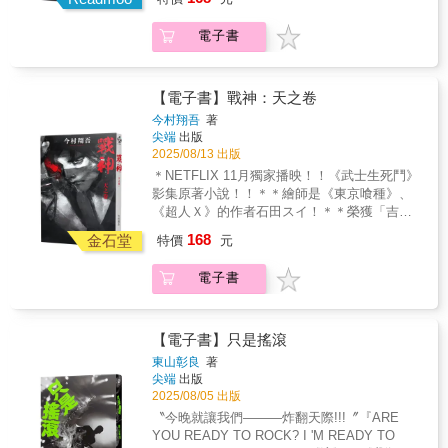
家今村翔吾全新力作！＊ 握刀的理由，究竟為
餃桌〉 我們一家人都喜歡吃水餃。 媽會在那張
上，很難發現『拙』的痕跡。」——夏目漱石
何？ 是為錢，為命，還是為尊嚴？ 邁向滅亡的
水餃專用桌上製作餃皮，發出嘎吱作響的聲
（作家）「正岡子規是真正現代日本詩歌的奠
電子書
武士們，展開最後一場死亡遊戲！ 【故事大
音。 直到爸出軌，我們家就再也聽不到那個聲
基者。」——唐納德・基恩（美裔日本文學專
綱】 日本明治維新後，最後的武士們上演了殘
音了。 最後一次聽見那張桌子發出嘎吱聲是什
家）
酷的生死決鬥。 一則刊登在報紙上的神祕廣
麼時候呢？ 我想著這些事，一邊看著床上的
告，如同一道來自地獄的召喚，將「西南戰
媽，為了減緩癌症的痛苦正注射著嗎啡。 她現
【電子書】戰神：天之卷
爭」後銷聲匿跡的殘存武士們重新匯聚。他們
在幾乎不會醒來。醫生說剩不到一星期了。
今村翔吾
著
為了巨額獎金，被迫投入一場自相殘殺的煉
〈尋找生鏽鐵釘〉 聽說多走路有助於把體內
尖端
出版
獄。參加者必須互相爭奪分配到的點數，並順
結石排掉，雅章忍著痛去公園散步。 結果遇見
2025/08/13 出版
著東海道直指東京。 這些末路武士中，有胸懷
了一個在尋找「生鏽鐵釘」的大叔。 大叔把家
＊NETFLIX 11月獨家播映！！《武士生死鬥》
大志的英傑、見錢眼開的無賴、冷血無情的屠
中的生鏽鐵釘當成垃圾丟掉，沒想到那對妻子
影集原著小說！！＊＊繪師是《東京喰種》、
夫&hellip;&hellip;但無一不是身懷絕技、但生不
來說很重要。 雅章就這樣跟著一起找，反正結
《超人Ｘ》的作者石田スイ！＊＊榮獲「吉川
逢時的劍客！ 神祕的滄桑劍客・嵯峨愁二郎和
石的疼痛還算可以忍受， 倒是女友懷孕的事情
英治文庫獎」、多次「直木賞」的武士小說大
168
年僅十二歲的少女・雙葉，為了保護各自的家
金石堂
不經意從心上滾過的時候還比較痛苦
特價
元
家今村翔吾全新力作！＊握刀的理由，究竟為
人，踏入了這個死亡遊戲。 在這場宛如「煉
&hellip;&hellip; 〈再會啦，壓克力菜瓜布〉
何？是為錢，為命，還是為尊嚴？邁向滅亡的
蠱」的「大逃殺」中，最後的倖存者，會成為
阿彩邊織著壓克力毛線做的菜瓜布，邊想著那
電子書
武士們，展開最後一場死亡遊戲！【故事大
「蠱神」嗎？還是難逃被時代淘汰的命運呢？
女人說的話。 她說她和阿彩的丈夫正在交往，
綱】日本明治維新後，最後的武士們上演了殘
【角色介紹】 嵯峨愁二郎：身懷神祕劍法、身
希望阿彩能主動離婚。 應該是在開玩笑吧。丈
酷的生死決鬥。一則刊登在報紙上的神祕廣
經百戰的滄桑劍客。為了治癒得到流行病的家
夫也是這麼說的。 半夜阿彩醒來時，聽到丈夫
告，如同一道來自地獄的召喚，將「西南戰
【電子書】只是搖滾
人而加入競賽。 香月雙葉：12歲的少女，身手
關在廁所偷偷講電話。 這一年裡經常這樣。每
爭」後銷聲匿跡的殘存武士們重新匯聚。他們
東山彰良
著
平平，同樣為了治癒流行病的家人而加入競
次阿彩發現時，她就會織壓克力菜瓜布。
為了巨額獎金，被迫投入一場自相殘殺的煉
尖端
出版
賽。
〈正在燃燒呢，柴火爐〉 「聰子好像死了
獄。參加者必須互相爭奪分配到的點數，並順
2025/08/05 出版
耶。」佐野先生用彷彿開玩笑的語氣說出這句
著東海道直指東京。這些末路武士中，有胸懷
〝今晚就讓我們———炸翻天際!!!〞『ARE
話。 佐野先生老是說他會先死，結果太太卻先
大志的英傑、見錢眼開的無賴、冷血無情的屠
YOU READY TO ROCK? I 'M READY TO
走了。 少了聰子太太，我突然不知道要怎麼和
夫……但無一不是身懷絕技、但生不逢時的劍