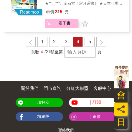
高牆，切斷記憶、情緒、人際接觸；亞非言
★**、***、金石堂［當月選書］ ★日本亞馬遜
〈妻子〉寫階級制、絕嗣的無法顛覆；威瓦．
4.0 顆星 讀者好評如潮 ★朝日新聞刊載書
315
勒威瓦翁沙〈燃燒〉、鄭世朗〈絕緣〉為愛情
Readmoo
特價
元
評 作家稻泉連盛讚：「給了我強烈的鼓勵，
友情的斷緣；連明偉〈雪莉斯太太的下午茶〉
更讓我多次哽咽，這就是重松清的魔法。」 就
種族認知與國家斷交，不可跨越的鴻溝；阮玉
電子書
是因為留下了快樂的回憶，人，才會痛苦。 當
四〈逃避〉為母親欲斷親緣的難耐；拉加先
沈睡的回憶不斷湧現，我們將如何緬懷？ 完全
〈洞中盛開著一朵雪蓮花〉為黑暗裡的絕望與
沒有後悔的人生，就那麼幸福嗎？ 16歲的遙
想像。九篇小說裡，有七篇作品是特別為此企
香，在3歲時被母親拋棄。 撫養她長大的祖母
1
2
3
4
5
畫而撰寫的新作，兩篇為首次外譯收錄進此
過世之後，成了真正的舉目無親。 青梅竹馬自
書。作者來自亞洲不同的城市，他們結合自身
裕，哥哥裕在3歲早逝。 父母將他的名字取為
頁數
4
/21
移至第
頁
創作風格，以不同的小說類型，競演出九篇
「裕生」，意寓死去的孩子投胎轉生。 有天，
「絕緣」小說，特殊的異國風情、人文特色，
他們接獲來自布萊梅旅程的委託
為此增添了不少閱讀樂趣。
&mdash;&mdash; 患有失智症的光子阿嬤，其
實有著絕對不能告訴兒子的祕密； 裕生父親的
內心，則深埋著對早夭兒子的思念。 藉由看見
各種回憶，遙香逐漸了解到人類價值觀的深
關於我們
門市查詢
分紅大聯盟
客服中心
奧。 這時，已不記得長相的母親，卻突然說
會
「想見妳一面」&hellip;&hellip; ／以無法抵達
的城鎮為目的地的旅行社， 讓懷抱著未竟之志
加好友
訂閱
的人生圓滿落幕&mdash;&mdash; 我們的工作
員
就是幫助各位，調整最後懷念的事物。／ 【各
界感淚推薦】 ◇寫作者 宋文郁 人在臨終之際
粉絲團
追蹤
日
浮現的回憶，被稱為「走馬燈」。如果記憶得
以重新描繪，要留下哪些片刻？透過高中女孩
聯絡我們
小遙的奇幻旅程，一場關於記憶的辯證由此展