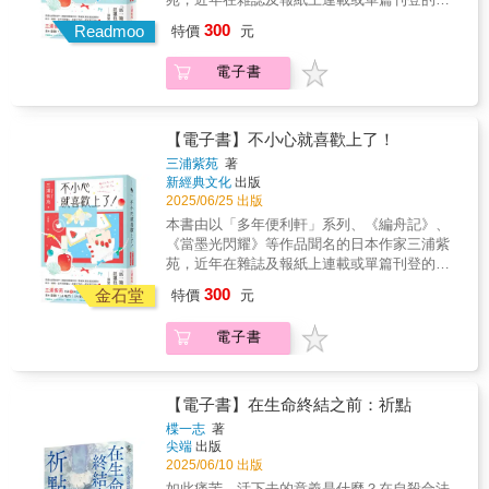
人生中最幸福的時刻 我翻到一本舊相
及了「拒絕上學、鄉下生活、尋找容身之地」
臉。 我終於明白了。 我永遠無法
文作品集結，共92篇。三浦紫苑在本書中寫
林維君｜柳營奇美醫院血液腫瘤科臨床心理
簿，是他和前女友一起製作的相片集。
300
的確是老生常談。不過，當我翻開書閱讀後，
Readmoo
與他兩情相悅。 140字，有的讓你微微一
特價
元
「日常之美」，描寫自己與植物及小動物們的
師、心之整理對話學院創辦人◇ 故事中的一句
在海邊依偎著的兩人，照片下方寫著「此刻是
就停不下來了。雖然不到大哭的程度，但回過
笑，有的讓你落淚。 讀了想戀愛，或者，
有趣故事：熱愛盆栽，卻總是不知其名，家裡
話「送行之人的風範」，深深地滲透進了我的
最幸福的時光」。 我問他：「你人生中
神來，我發現自己正在流淚，而且持續了好
想起那段戀愛──也請用140個字敘述你的愛情
電子書
常有昆蟲進駐，動物緣百分百、男人緣卻掛零
內心。哀傷卻溫暖，寂寞卻充滿溫柔，很幸運
最幸福的時刻，是什麼時候？」 他閉上
久。它確實滲進了我的心中，真是一部不可思
故事吧。
（淚）；寫「旅行札記」，在日本走山、渡
能遇見如此格局的作品。（30世代，男性）◇
眼睛，似乎在回想：「什麼時候呢？」
議的作品。? 一個人如果遇到什麼問題，逃避
海、巡島、拜佛，到哪裡都有趣事，看什麼都
這是一本對愛吃甜食的人，相當危險的小說，
我懂了。 他此刻的目光，凝視的是往
的本身並沒有錯。重要的是，在事情平息過
是美景；也寫自己的「讀書癖」，談心愛的夏
讓人想來一趟京都的和菓子巡禮。（20世代，
昔。 ◎我單戀男友 心儀的他，成了
【電子書】不小心就喜歡上了！
後，該如何面對這些問題。本書細膩描寫各個
目漱石、太宰治，以及經典必讀《源氏物
女性）◇ 對於書中出現的長五郎餅、矢來餅、
我的男友。 「我現在還談不上很喜歡
三浦紫苑
著
角色的話語，以及雪乃的心境轉變，許多內容
語》、《凡爾賽玫瑰》、藤子不二雄……跨幅
阿闍梨餅等和菓子，好奇得不得了！忍不住上
妳，但我們可以先交往看看。」他說。
新經典文化
出版
非常感人，是一本非常好的小說。身為一位母
巨大，包羅萬象，全書充滿三浦紫苑獨有的幽
網查看，沒想到讓嘴變得更饞就變得很餓。
每一次都是我主動約他。 研究什麼髮型
2025/06/25 出版
親，對故事中母親角色的心情特別有感觸。?
默風趣，保證讓你不小心就喜歡上了！
（10世代，女性）◇ 這是一部充滿夏川老師風
可愛，一個人興奮期待著，試著不介意他老是
本書由以「多年便利軒」系列、《編舟記》、
作者細膩地描寫了雪乃的心情，我非常能體會
格的作品，既溫柔又讓人安心。對讀者所拋出
遲到。 直到某天，與電車車窗倒映的自
《當墨光閃耀》等作品聞名的日本作家三浦紫
這種感覺。雖然我無法隨意搬離現在居住的地
了的哲學問題，讓人深感觸動。（20世代，男
己視線交會，我看到一張泫然欲泣的
苑，近年在雜誌及報紙上連載或單篇刊登的散
方，但這本書帶給我非常大的精神幫助。? 提
性）◇ 我哭了兩次。活著、死亡、幸福、家
臉。 我終於明白了。 我永遠無法
文作品集結，共92篇。三浦紫苑在本書中寫
到村山由佳老師，我個人認為她的作品總是與
300
庭、命運等，探討的是如此深沉的主題，但真
金石堂
與他兩情相悅。 140字，有的讓你微微一
特價
元
「日常之美」，描寫自己與植物及小動物們的
戀愛故事有關。然而這本書與藤岡陽子老師的
的非常有趣！（40世代，女性）
笑，有的讓你落淚。 讀了想戀愛，或者，
有趣故事：熱愛盆栽，卻總是不知其名，家裡
作品非常相似，讀完之後充滿了溫柔的感覺。
想起那段戀愛──也請用140個字敘述你的愛情
電子書
常有昆蟲進駐，動物緣百分百、男人緣卻掛零
今後，我也要努力實踐，對各種事物「寬容以
故事吧。
（淚）；寫「旅行札記」，在日本走山、渡
待」。? 雪乃是幸福的人--我不禁回過頭看自
海、巡島、拜佛，到哪裡都有趣事，看什麼都
己，感動的淚水自然就流了下來。雖然故事有
是美景；也寫自己的「讀書癖」，談心愛的夏
時會出現難聽帶刺的話，卻沒有影響堅強的雪
【電子書】在生命終結之前：祈點
目漱石、太宰治，以及經典必讀《源氏物
乃成長，是一個描寫美麗大自然與愛的故事。?
楪一志
著
語》、《凡爾賽玫瑰》、藤子不二雄……跨幅
一個人逃避痛苦也無妨，可以休息喘口氣，做
尖端
出版
巨大，包羅萬象，全書充滿三浦紫苑獨有的幽
自己喜歡與開心的事。等待一切平復之後，再
2025/06/10 出版
默風趣，保證讓你不小心就喜歡上了！
去思考下一步該怎麼做。因此，逃避絕對不是
如此痛苦，活下去的意義是什麼？在自殺合法