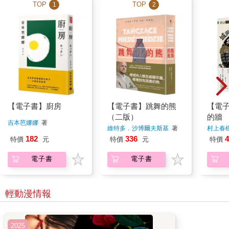
TOP
TOP
1
2
【電子書】廚房
【電子書】跳舞的熊
【電
（二版）
的牆
吉本芭娜娜
著
維特多．沙博爾夫斯基
著
村上春
182
336
4
特價
元
特價
元
特價
電子書
電子書
輕動漫情報
2025