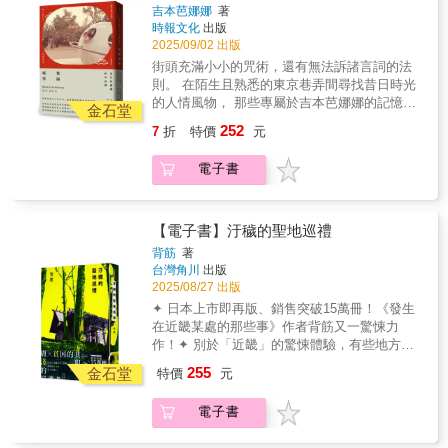
片山與海。 --〈在此生活卻未定居〉
吉本芭娜娜
著
時報文化
出版
2025/09/02 出版
街頭充滿小小的咒術，還有無法訴諸言詞的法
則。 在陌生且熟悉的東京巷弄間尋找昔日時光
的人情風物， 那些專屬於吉本芭娜娜的記憶光
金石堂
景。 特別收錄 2025年最新作品 再也去不了的
252
7
折
特價
元
地方 長大就是這麼一回事。城市累積只屬於我
個人的歷史，逐漸加深色彩。那幅著色畫畫到
電子書
最後，自己也會連同那個離開人世。只留下色
調深濃的心靈地圖。 吉本芭娜娜 我們不再前往
的時刻，已經近在眼前了。 我們已到了會互相
說著「不知還能去多久，明年不知還能不能
【電子書】汙穢的聖地巡禮
來」這種話的年紀。 但心中無論何時，都有那
背筋
著
片山與海。 --〈在此生活卻未定居〉
台灣角川
出版
2025/08/27 出版
✦ 日本上市即再版、銷售突破15萬冊！《發生
在近畿某處的那些事》作者背筋又一驚悚力
作！✦ 別於「近畿」的驚悚體驗，有些地方、
你真的不該去。✦ 比詛咒還瘋狂的人們啊，輪
255
金石堂
特價
元
迴的詛咒將落在何處……《靈異不良少年ch》
的頻道粉絲書即將問世！變態小屋【栃木】、
電子書
天國醫院【埼玉】，和網路爆紅話題「氣球
男」……「膽大直播主」阿帥小池至今突擊過