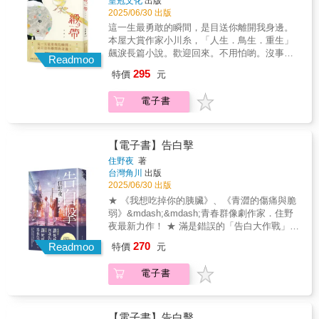
皇冠文化
出版
遺忘的女兒告訴自己的女兒，受小登嬤撫養時
丟下一邊生活著。媽媽會回憶著與小登嬤的每
2025/06/30 出版
的點點滴滴。被小登嬤忘記的她，從現在起，
一天。然後，說不定媽媽也會有把我忘記的那
要為未來的道別作準備。這是母女三代之間
這一生最勇敢的瞬間，是目送你離開我身邊。
一天……」《即使某天忘了你》為《皇家賓
「代代相繼」的羈絆。每個女孩登會長成為女
本屋大賞作家小川糸，「人生．鳥生．重生」
館》（直木獎）、《家族的完成》（中央公論
人，踏上幸福的階梯。隨著年老她會逐漸忘卻
飆淚長篇小說。歡迎回來。不用怕喲。沒事
文藝獎）得獎作者櫻木紫乃的第一本繪本。故
Readmoo
許多往事，但一切的一切，終將留下生命獨特
的。小小身軀發出的小小聲音，緊繫起每一場
事描述三代母女之間--老年癡呆後漸漸認不出女
295
特價
元
而不可取代的軌跡。 人生就是誕生、成長、隨
相遇別離。──── ୨୧ ────少女與祖母一起珍
兒的母親、凝視著失去記憶的母親，女兒只能
著與各種人事物相遇，然後轉眼老去的故事情
重孵育的鳥蛋，孵化出了一隻玄鳳鸚鵡。兩人
獨自在心中刻畫著消逝的過去……還有，探問
電子書
節。
將小鳥取名為「Ribbon」，悉心照料牠長大，
著外婆與媽媽過往種種，而展開各種想像的孫
兩人一鳥的快樂生活，彷彿永遠不會迎來終
女--是一部關於親情、記憶與成長的動人繪本。
點。然而有一天，Ribbon卻飛離了她們的身邊
※本書為中央公論?藝獎得獎作品《家族的完
——飛向廣闊天空的背影，看上去就像是一條
【電子書】告白擊
成》中登場?物的番外篇。 ◆ 故事大綱小登嬤
真正的緞帶。那天開始，Ribbon這條緞帶，將
最近越來越健忘、連女兒的名字也忘記了。被
住野夜
著
漂泊無依的生命，重新繫在一起。誤以為窗邊
台灣角川
出版
遺忘的女兒告訴自己的女兒，受小登嬤撫養時
的小鳥是天使，成為喪子母親最大的安慰；痛
2025/06/30 出版
的點點滴滴。被小登嬤忘記的她，從現在起，
失愛鳥的飼育員，重拾有鳥相伴的雀躍；與小
要為未來的道別作準備。這是母女三代之間
★ 《我想吃掉你的胰臟》、《青澀的傷痛與脆
鳥相依為命的畫家，決心將最後的時間奉獻於
「代代相繼」的羈絆。每個女孩登會長成為女
弱》&mdash;&mdash;青春群像劇作家．住野
創作；過世姊姊留下的小鳥，為她說出「歡迎
人，踏上幸福的階梯。隨著年老她會逐漸忘卻
夜最新力作！ ★ 滿是錯誤的「告白大作戰」，
回來」代替道別。他們一生中最重要的寶物，
許多往事，但一切的一切，終將留下生命獨特
屬於幼稚大人們的青春「重啟」小說！ 我想
270
便是與Ribbon共度的每一天。Ribbon帶來了相
Readmoo
特價
元
而不可取代的軌跡。 人生就是誕生、成長、隨
要，讓死黨向我告白。 然後，讓死黨為我失
遇的喜悅，卻也同時孕育著離別。當被現實擊
著與各種人事物相遇，然後轉眼老去的故事情
戀。 為了無可取代的友情， 罪孽深重的大作戰
倒的人們找回棲身之處，便是牠振翅出發之
電子書
節。
揭開序幕！ 在即將步入三十歲之前，千鶴訂下
時。一度繫上的結不會輕易鬆開，這次，牠的
婚約， 同時偷偷擬定了一份作戰計畫： 讓暗戀
目的地是那年春天，那棵茂盛的櫻花樹下，那
自己、卻始終隱瞞心意的死黨響貴向自己告
對祖孫的身邊……──── ୨୧ ────ღ 實力派本
白。 千鶴的願望只有一個， 那就是希望響貴可
【電子書】告白擊