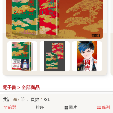
電子書 > 全部商品
共計
997
筆， 頁數
4
/21
篩選
排序
圖片
條列