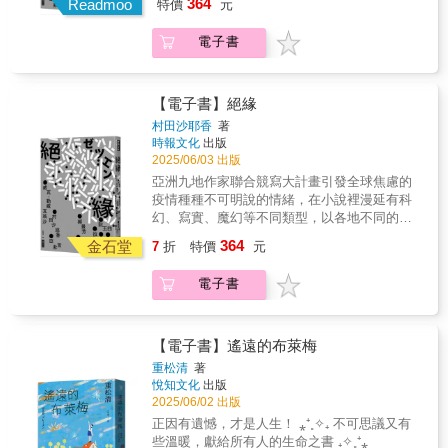
364
新創作的〈小夜曲〉。我在醫院被奇特的光線
Readmoo
特價
元
編｜張硯拓「角落美食」藏在東京的老街小巷
嚴重的新冠疫情後，日本出版社發起跨國企
照射之後，發現身體產生變化。與丈夫、兒子
裡，店裡沒有專業廚師，由來的客人抽籤擔任
畫，邀請亞洲各地的青年小說家，以「絕緣」
在一起的幸福生活，面臨無法預期的奇特命
電子書
掌杓人。即便有時可能不怎麼好吃，但來過的
為創作主題，寫不同的短篇小說，集結出版。
運。──〈幸福的詩〉在我決定自殺的那一天，
人總會再來，彷彿這裡的空氣能填補內心的缺
這項企畫源起於韓國作家鄭世朗，獲日本作家
住在老家的母親寄了包裹給我……──〈灰色的
口。每一道料理都是情意的象徵。炸雞塊承載
村田沙耶香大力響應，最終邀得新加坡亞非
一天〉高三的葵因為飲食障礙而煩惱。在某次
著遺失的夢想，筑前煮映照著無法彌補的思
言、中國郝景芳、泰國威瓦．勒威瓦翁沙、香
【電子書】絕緣
事件之後，她和男友隼人、從小到大的好友陽
念，漢堡排則反映出一個孩子對自由與幸福的
港韓麗珠、西藏拉先加、越南阮玉四、臺灣連
村田沙耶香
著
之間的關係開始崩壞。充滿成長與細膩情感的
渴望：「說不定，不是完美的人生，也可以幸
明偉，共九位作家參與。「絕緣」兩字，分別
時報文化
出版
青春群像劇。──〈小夜曲〉這樣的經驗與痛
福。」氣味裡藏著人心最真實的重量。然而，
產生了斷緣、孤獨、虛無、隔絕、孤立……等
2025/06/03 出版
苦，將會轉變為體貼。日本創作歌手、神祕歌
都市更新的風聲漸起，使這份得來不易的溫暖
種種想像。村田沙耶香〈無〉、郝景芳〈積極
亞洲九地作家聯合競寫大計畫引發全球焦慮的
姬Uru第一本書籍登場！
岌岌可危。這是一本讓人讀來既感動又惆悵的
磚塊〉、韓麗珠〈祕密警察〉砌起未來城市的
疫情種種不可明說的情緒，在小說裡漫延有科
作品，適合每一個曾經尋找歸屬感的靈魂。──
高牆，切斷記憶、情緒、人際接觸；亞非言
幻、寫實、魔幻等不同類型，以各地不同的文
作家｜劉書甫
〈妻子〉寫階級制、絕嗣的無法顛覆；威瓦．
化與語言隱喻，等待讀者們獵奇與發現走過最
364
勒威瓦翁沙〈燃燒〉、鄭世朗〈絕緣〉為愛情
金石堂
7
折
特價
元
嚴重的新冠疫情後，日本出版社發起跨國企
友情的斷緣；連明偉〈雪莉斯太太的下午茶〉
畫，邀請亞洲各地的青年小說家，以「絕緣」
種族認知與國家斷交，不可跨越的鴻溝；阮玉
電子書
為創作主題，寫不同的短篇小說，集結出版。
四〈逃避〉為母親欲斷親緣的難耐；拉加先
這項企畫源起於韓國作家鄭世朗，獲日本作家
〈洞中盛開著一朵雪蓮花〉為黑暗裡的絕望與
村田沙耶香大力響應，最終邀得新加坡亞非
想像。九篇小說裡，有七篇作品是特別為此企
言、中國郝景芳、泰國威瓦．勒威瓦翁沙、香
【電子書】遙遠的布萊梅
畫而撰寫的新作，兩篇為首次外譯收錄進此
港韓麗珠、西藏拉先加、越南阮玉四、臺灣連
重松清
著
書。作者來自亞洲不同的城市，他們結合自身
明偉，共九位作家參與。「絕緣」兩字，分別
悅知文化
出版
創作風格，以不同的小說類型，競演出九篇
產生了斷緣、孤獨、虛無、隔絕、孤立……等
2025/06/02 出版
「絕緣」小說，特殊的異國風情、人文特色，
種種想像。村田沙耶香〈無〉、郝景芳〈積極
正因有遺憾，才是人生！ ⁎⁺˳✧₊ 不可思議又有
為此增添了不少閱讀樂趣。
磚塊〉、韓麗珠〈祕密警察〉砌起未來城市的
些溫暖，獻給所有人的生命之書 ₊✧˳⁺⁎