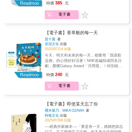
輯？面對社長發布給全公司的電梯難題，為什
385
記憶與臺日歷史沉默，創作了第一部小說作
Readmoo
特價
元
半世紀以前，三位青年在臺大教室相遇，他們
麼他還是費心解決拿下社內年度MVP？是否，
品。本書不只是橫跨半世紀的兩代父女對話，
滿懷理想正義，卻在風起雲湧年代裡走向迥異
他心中還有一把火，燃燒著一個未竟的夢想？
更是對「夢想是否值得付出一生守候」的探
電子書
的命運：背棄責任偷渡日本，只留下名為「青
當昭和世代信仰努力的價值、平成的孩子還想
問，成就了一場既溫柔又深刻的解謎真相之
色之花」夢想的逃避者；投身革命深陷牢籠，
相信夢想的意義，到了令和時代，逃避再也不
旅。
連結束自己勇氣都喪失的膽小鬼；還有守護秘
可恥，甚至變得很有用，高聲倡導躺平哲學的
密地圖而遭誣控，最終選擇將一生埋進學術幽
人，反而變成英雄……
【電子書】香草般的每一天
谷的無語學者。 時光流轉，一張陳舊的合
賀十翼
著
照牽引了三人各自女兒的命運，她們開始在歲
皇冠文化
出版
月縫隙中拼湊父輩的過往。原以為自己的傷痕
2025/07/14 出版
來自父親的缺席﹅否定與限制，當塵封的「青
今天、明天和未來的每一天，都要用「我喜歡
色之花」謎團悄然綻放，女兒們才意識到無聲
這個」的心情好好活著！NHK改編拍成同名日
的父輩曾經歷過怎樣的風暴，又是如何改變了
劇，榮獲Galaxy Award「月間賞」！特別收錄
她們的人生。 一青妙以細膩筆觸凝視家族
給台灣讀者的話 ╳ 作家印刷簽名扉頁香草的氣
240
記憶與臺日歷史沉默，創作了第一部小說作
Readmoo
特價
元
味，為什麼如此不可思議？疲憊時，它帶來療
品。本書不只是橫跨半世紀的兩代父女對話，
癒；渴望時，它填補空缺；充滿幹勁時，它賦
更是對「夢想是否值得付出一生守候」的探
電子書
予力量。✦ ✧ ✦「Pâtisserie Blanche」
問，成就了一場既溫柔又深刻的解謎真相之
——白色甜點店。歡迎滿懷憂傷、擁有煩惱的
旅。
人前來光臨。上課的人數每次只限一位，做什
麼也都由學生自行決定。▍失敗就是成功的水
【電子書】即使某天忘了你
果塔學經歷都高人一等的順子，人生可說是一
櫻木紫乃、MIKA OZAWA
著
帆風順，但一個小小的水果塔卻難倒了她，甚
時報文化
出版
至還因此情緒失控——或許我們不像銀座的精
2025/07/08 出版
緻甜品那麼璀璨耀眼，卻可以擁抱自己的缺
----經典作家繪本----「要是有一天，媽媽把妳忘
陷，成為扭轉失敗的「翻轉蘋果塔」。▍美味
記了。忘了那個忘了這個。也不表示這些回憶