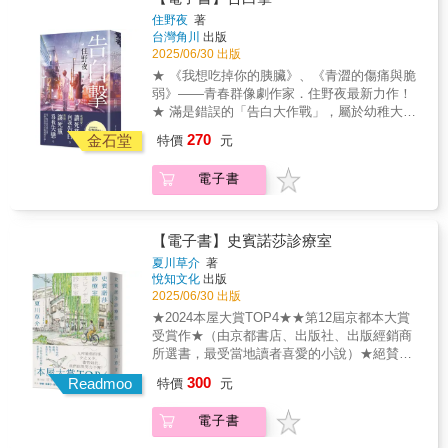
屋大賞作家的「使命」在著手這部作品之前，
以掙脫這份情感，繼續往前邁進。 在兩人從學
住野夜
著
發生了東日本大地震，小川糸感到一部分的心
生時代來往至今的共同朋友果凜眼中， 這點子
台灣角川
出版
靈完全壞死。於東北出生長大的她無法親自前
幼稚得令人難以想像是由成年人所計劃出來
2025/06/30 出版
往災區，而如常使用電力、過著平常的生活，
的， 然而對此感到傻眼的他，仍決定出手幫
★ 《我想吃掉你的胰臟》、《青澀的傷痛與脆
更讓她湧現無數罪惡感和愧疚感。此時，她突
忙。 但沒想到的是， 「告白大作戰」卻朝向意
弱》——青春群像劇作家．住野夜最新力作！
然思考起自己的「使命」是什麼——她能寫，
想不到的方向發展── 搔動著早已習慣壓抑情感
★ 滿是錯誤的「告白大作戰」，屬於幼稚大人
也只能寫故事。《緞帶》便是她為受傷的心
的內心， 剪不斷理還亂的心意與友情將走向何
們的青春「重啟」小說！我想要，讓死黨向我
靈，所能帶來最大的力量。ღ 牽繫生命與生命
270
方？ ★ 各界好評推薦 「要成為怎麼樣的大
金石堂
特價
元
告白。然後，讓死黨為我失戀。為了無可取代
的「緞帶」「Ribbon是一隻小鳥，牠肯定壓根
人？視乎你的選擇。然而有得必有失，這是成
的友情，罪孽深重的大作戰揭開序幕！在即將
沒有想過要給予什麼人勇氣，又或者將誰與誰
為大人必須要面對的。正因對方是無可替代、
電子書
步入三十歲之前，千鶴訂下婚約，同時偷偷擬
牽繫在一起。牠只是單純地活著，存在於牠所
非常重要的人，才更要認真對待。」 ──牧羊少
定了一份作戰計畫：讓暗戀自己、卻始終隱瞞
在之處而已。但即便如此，有時牠仍然會鼓舞
年T（華文小說家、著有《消失的你》、《月色
心意的死黨響貴向自己告白。千鶴的願望只有
牠眼前的人，有時即使不在身邊，也會讓想起
真美》） 「清澈的煩惱，是青春給適婚世代的
一個，那就是希望響貴可以掙脫這份情感，繼
牠的人莞爾、獲得鼓勵，逐漸成為無可取代的
【電子書】史賓諾莎診療室
最後試煉。是告白還是告別，誰來承擔那份動
續往前邁進。在兩人從學生時代來往至今的共
存在。以小小的身軀，牠將人與人、人與鳥牽
夏川草介
著
搖？」 ──白帽子（華文小說家、
同朋友果凜眼中，這點子幼稚得令人難以想像
繫在一起。在這點上，人肯定也是一樣的。包
悅知文化
出版
2024KadoKado百萬小說創作大賞奇幻組佳作、
是由成年人所計劃出來的，然而對此感到傻眼
含我在內，每一個人都扮演著與Ribbon同樣的
2025/06/30 出版
大慕可可影視化潛力獎得主） 「介於成人的戀
的他，仍決定出手幫忙。但沒想到的是，「告
角色。所以我想，所有的生命，僅僅是存在於
★2024本屋大賞TOP4★★第12屆京都本大賞
情與男女的友誼，青春小說天王將往日的青澀
白大作戰」卻朝向意想不到的方向發展──搔動
所在之處，或許便完成了各自的使命。」——
受賞作★（由京都書店、出版社、出版經銷商
懵懂轉化為純熟的曖昧情感，這是一部獻給大
著早已習慣壓抑情感的內心，剪不斷理還亂的
小川糸ღ 日本原版書封設計「緞帶典藏版」使
所選書，最受當地讀者喜愛的小說）★絕賛書
人們的成長物語。」 ──喬齊安（文藝評論家）
心意與友情將走向何方？★ 各界好評推薦「要
用《緞帶》日本單行本封面圖設計，為插畫家
評接連不斷★★第一線作家、書店店員熱情評
「心照不宣的透明情感，卻成為難以言說的阻
300
成為怎麼樣的大人？視乎你的選擇。然而有得
Readmoo
GURIPOPO的作品。小川糸初次於雜貨店遇見
特價
元
論★★電影化確定★持續面對生命20年的作者
礙&mdash;&mdash;即將步入而立之年的主角
必有失，這是成為大人必須要面對的。正因對
GURIPOPO的插畫便一見傾心，後多次委託她
夏川草介，結合「京都╳和菓子╳在地醫療╳
們，在友情與青春未竟的告白裡徘徊迷惘，住
方是無可替代、非常重要的人，才更要認真對
繪製插畫。
電子書
哲學」，描繪出超越400萬冊暢銷作《神的病歷
野夜描繪出『雖是大人，但依然不成熟』的溫
待。」──牧羊少年T（華文小說家、著有《消
簿》，既靜謐且充滿希望的嶄新傑作。在生命
柔與傷感，令人回想起過去那些不敢確認又無