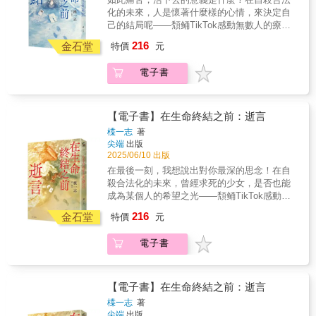
一件壞事。每個人一定都有需要逃避的時刻。
化的未來，人是懷著什麼樣的心情，來決定自
故事中，圍繞在雪乃身邊的每個人都很善良、
己的結局呢——頽鲬TikTok感動無數人的療癒
溫暖。? 故事充滿了各種形式的愛，是這個時
大作，廣大讀者好評迴響！「我被這本書感動
216
金石堂
代不可或缺的一本書！
特價
元
過無數次！」「這本書是救贖現代社會的作
品！」「讀完這本書後，我找回了活下去的勇
電子書
氣。」//「你也是想活卻又活不下去嗎？」人是
懷著什麼樣的心情，來決定自己的結局呢？
2035年，神奈川縣江之島的〈終焉渡假村〉。
遠野真白在這裡遇見的每一個人，都抱著「尋
【電子書】在生命終結之前：逝言
死」的念頭。是想放棄所有，一心逃離痛苦
楪一志
著
嗎？還是認為這是幸福的結局，沒有依戀也沒
尖端
出版
有一絲猶豫？在自殺合法化的日本，新興職業
2025/06/10 出版
「人命幫助者（Asistar）」隨之誕生。從事這
在最後一刻，我想說出對你最深的思念！在自
份工作的遠野真白，必須在十次面談中，扭轉
殺合法化的未來，曾經求死的少女，是否也能
案件人對生命的看法，找回他們內心深處微弱
成為某個人的希望之光——頽鲬TikTok感動無
的「我想活下去」的意志。「如果有人懷著相
數人的療癒大作，廣大讀者好評迴響！「我被
216
同的期望，我希望自己可以成為那個人的依靠
金石堂
特價
元
這本書感動過無數次！」「這本書是救贖現代
或理由。」她深信黑暗中也能乘載希望的火
社會的作品！」「讀完這本書後，我找回了活
苗，但即使如此，又無法確定是否能夠只憑藉
電子書
下去的勇氣。」｜日本熱門暢銷大作 累計再版
這樣的心情面對他們？然而，這次真白決定不
13刷．住野夜御用繪師 ふすい 封面獻畫｜「為
再向天空發問，只為了再也不要重演那一天的
何誕生在這世上，你答得出來嗎？」曾經選擇
後悔——
放棄生命的我，是否也能成為某個人的希望之
【電子書】在生命終結之前：逝言
光……？二〇四〇年，神奈川縣江之島的〈終
楪一志
著
焉渡假村〉。曾經申請過合法自殺的東峰渚，
尖端
出版