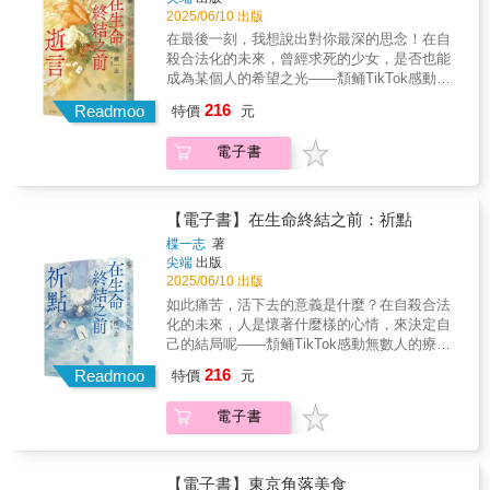
回到這個熟悉的地方，並在這裡開始從事「人
2025/06/10 出版
命幫助者」的工作。然而，曾經選擇放棄一切
在最後一刻，我想說出對你最深的思念！在自
並擁抱死亡的她，心中仍存在著自我質疑。這
殺合法化的未來，曾經求死的少女，是否也能
樣的她，真的能夠設身處地，替尋死的人們著
成為某個人的希望之光——頽鲬TikTok感動無
想嗎？就在此時，同為「人命幫助者」的摯友
數人的療癒大作，廣大讀者好評迴響！「我被
216
楠朱音，忽然選擇申請合法自殺——「小渚，
Readmoo
特價
元
這本書感動過無數次！」「這本書是救贖現代
妳難道沒有不知道活下去的意義，覺得很痛苦
社會的作品！」「讀完這本書後，我找回了活
的時候嗎……？」隱藏過往的東峰渚也以「人
電子書
下去的勇氣。」｜日本熱門暢銷大作 累計再版
命幫助者」的身分，開始與朱音進行僅有十次
13刷．住野夜御用繪師 ふすい 封面獻畫｜「為
的面談。面對一心尋死的摯友，渚將如何陪伴
何誕生在這世上，你答得出來嗎？」曾經選擇
對方面對活下去的痛苦與孤獨？
放棄生命的我，是否也能成為某個人的希望之
【電子書】在生命終結之前：祈點
光……？二〇四〇年，神奈川縣江之島的〈終
楪一志
著
焉渡假村〉。曾經申請過合法自殺的東峰渚，
尖端
出版
回到這個熟悉的地方，並在這裡開始從事「人
2025/06/10 出版
命幫助者」的工作。然而，曾經選擇放棄一切
如此痛苦，活下去的意義是什麼？在自殺合法
並擁抱死亡的她，心中仍存在著自我質疑。這
化的未來，人是懷著什麼樣的心情，來決定自
樣的她，真的能夠設身處地，替尋死的人們著
己的結局呢——頽鲬TikTok感動無數人的療癒
想嗎？就在此時，同為「人命幫助者」的摯友
大作，廣大讀者好評迴響！「我被這本書感動
216
楠朱音，忽然選擇申請合法自殺——「小渚，
Readmoo
特價
元
過無數次！」「這本書是救贖現代社會的作
妳難道沒有不知道活下去的意義，覺得很痛苦
品！」「讀完這本書後，我找回了活下去的勇
的時候嗎……？」隱藏過往的東峰渚也以「人
電子書
氣。」//「你也是想活卻又活不下去嗎？」人是
命幫助者」的身分，開始與朱音進行僅有十次
懷著什麼樣的心情，來決定自己的結局呢？
的面談。面對一心尋死的摯友，渚將如何陪伴
2035年，神奈川縣江之島的〈終焉渡假村〉。
對方面對活下去的痛苦與孤獨？
遠野真白在這裡遇見的每一個人，都抱著「尋
【電子書】東京角落美食