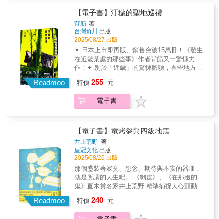
眾多靈異景點，書中精選就連這樣的他也不禁
感到顫慄的五個最恐怖地點。同時，也將一舉
【電子書】汙穢的聖地巡禮
公開進行追加採訪時得到的最新情報！然而，
背筋
著
號稱親訪各地恐怖景點取材的靈異頻道粉絲
台灣角川
出版
書，其「考察」內容竟是直播主與編輯為了提
2025/08/27 出版
升討論度而編造……貪婪的篡奪者✕膚淺的巡
✦ 日本上市即再版、銷售突破15萬冊！《發生
禮者✕貧困的共犯者──這是我碰上的，無聊的
在近畿某處的那些事》作者背筋又一驚悚力
鬼故事這是我碰上的，恐怖的鬼故事這是我碰
作！✦ 別於「近畿」的驚悚體驗，有些地方、
上的，一點也不稀奇的鬼故事✦ 各界好評推薦
你真的不該去。✦ 比詛咒還瘋狂的人們啊，輪
255
阿焦（Podcast節目《不眠書店》製作人）
Readmoo
特價
元
迴的詛咒將落在何處……《靈異不良少年ch》
star227 直樹殿（批踢踢MARVEL版知名作家、
的頻道粉絲書即將問世！變態小屋【栃木】、
《日本恐怖實話》作者）喬齊安（台灣犯罪作
電子書
天國醫院【埼玉】，和網路爆紅話題「氣球
家聯會成員／推理評論家）✦ 讀者好評「所謂
男」……「膽大直播主」阿帥小池至今突擊過
怪談，如何被講述便是最重要的一點。而輕易
眾多靈異景點，書中精選就連這樣的他也不禁
就能讓人腦中浮現出畫面，正是本作最恐怖的
感到顫慄的五個最恐怖地點。同時，也將一舉
【電子書】電烤盤與四級地震
地方。」「從揭曉真相開始，同樣的人物、同
公開進行追加採訪時得到的最新情報！然而，
井上荒野
著
樣的對話，卻完全帶來不同的感受。」©Sesuji
號稱親訪各地恐怖景點取材的靈異頻道粉絲
皇冠文化
出版
2024 / KADOKAWA CORPORATION
書，其「考察」內容竟是直播主與編輯為了提
2025/08/26 出版
升討論度而編造……貪婪的篡奪者✕膚淺的巡
那個盛裝著寂寞、想念、期待與不安的器皿，
禮者✕貧困的共犯者──這是我碰上的，無聊的
就是所謂的人生吧。 《剝皮》、《在那邊的
鬼故事這是我碰上的，恐怖的鬼故事這是我碰
鬼》直木賞名家井上荒野 精準捕捉人心顫動瞬
上的，一點也不稀奇的鬼故事✦ 各界好評推薦
間，對「活著」最溫柔的詮釋 特別收錄繁體
240
阿焦（Podcast節目《不眠書店》製作人）
Readmoo
特價
元
中文版序 真不想獨自承受。 真希望你也稍
star227 直樹殿（批踢踢MARVEL版知名作家、
微煩惱一下。 真想要發生點什麼來改變這個
《日本恐怖實話》作者）喬齊安（台灣犯罪作
電子書