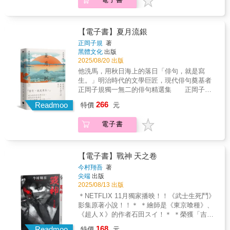
狀態── 「有沒有人想要電烤盤？」美雪總覺得
家聯會成員／推理評論家）✦ 讀者好評「所謂
麻子的訊息，就是發給自己看的。 明明用寄的
怪談，如何被講述便是最重要的一點。而輕易
就可以，麻子卻說她和男友會送過來。 兩人的
就能讓人腦中浮現出畫面，正是本作最恐怖的
家並不算遠，卻也稱不上近。就像我們之間的
【電子書】夏月流銀
地方。」「從揭曉真相開始，同樣的人物、同
距離呢，美雪心想。 大學時，麻子和美雪的丈
正岡子規
著
樣的對話，卻完全帶來不同的感受。」©Sesuji
夫曾交往過。 不知道算不算替對方著想，雖然
黑體文化
出版
2024 / KADOKAWA CORPORATION
不是秘密，美雪和丈夫卻從來沒聊過這件事。
2025/08/20 出版
他們用電烤盤做了大阪燒，順便慶祝麻子的男
他洗馬，用秋日海上的落日「俳句，就是寫
友拿到小說新人獎。 麻子流露出滿滿的自豪，
生。」明治時代的文學巨匠，現代俳句奠基者
小說家男友謙虛又穩重，丈夫卻一臉狀況外。
正岡子規獨一無二的俳句精選集 正岡子規
這男人完全沒什麼文化素養可言──但美雪以前
是日本近代俳句與短歌的革新者、俳句的命名
266
明明不覺得他討厭或丟臉。 這兩個人是不是比
Readmoo
特價
元
者，成就直追古典俳句三大家──松尾芭蕉、與
我們幸福許多呢？為什麼我們完全不談過去的
謝蕪村和小林一茶。正岡子規一反陳舊的俳句
事呢？ 原來如此，美雪懂了。麻子只是想來讓
電子書
套路，提倡根植於現實、以真誠情感描繪生活
他們看看她的另一半而已。 滋滋滋，電烤盤彷
的新俳句。他善於捕捉事物的本質及美感，鮮
彿什麼也沒發生地繼續運作，就像他們之間的
活地採用新名詞，語言極為簡潔當代，舉凡棒
關係。 〈那時的鑄鐵鍋〉 暌違三十年，三千
球、高樓大廈、火車、葡萄酒皆可入詩。
【電子書】戰神 天之卷
枝與大學社團的友人們聚在剛剛離世的社員湊
正岡子規同時培養了高濱虛子、河東碧梧桐等
今村翔吾
著
家裡。 三千枝是為了找某樣東西才來的。 剛結
弟子，開創「子規派」，為俳句與短歌的現代
尖端
出版
婚時，有一次丈夫擅自把她熬的高湯倒掉。三
化奠定基礎。他的風格不僅讓俳句與短歌重獲
2025/08/13 出版
千枝一氣之下跑去湊的家。 她在那看見了和自
生機，連現代詩等全然不同的詩歌類型也都受
＊NETFLIX 11月獨家播映！！《武士生死鬥》
己同款的鑄鐵鍋&mdash;&mdash; 那是湊送給
其啟發，影響深遠。本書從正岡子規所寫下的
影集原著小說！！＊ ＊繪師是《東京喰種》、
自己的結婚賀禮，也是被丈夫倒掉高湯的那個
上萬首俳句中，精選翻譯500首，按年代先後編
《超人Ｘ》的作者石田スイ！＊ ＊榮獲「吉川
鑄鐵鍋。 後來她不只一次想著，如果當時她做
排，並附上原文、讀音及註解，供讀者品味鑒
英治文庫獎」、多次「直木賞」的武士小說大
了不同決定，人生是不是會完全不同？ 〈水
168
賞。「子規作為人，又作為文學家，在他的身
Readmoo
特價
元