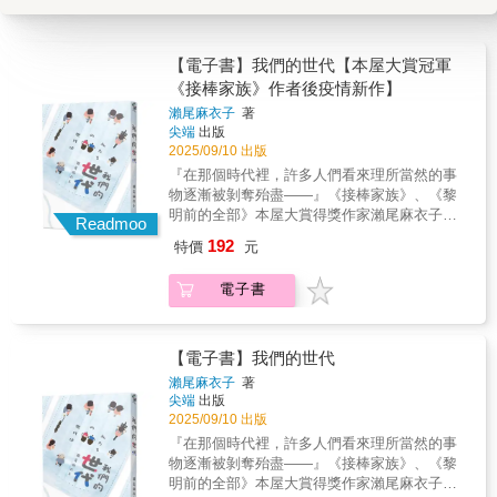
【電子書】我們的世代【本屋大賞冠軍
《接棒家族》作者後疫情新作】
瀨尾麻衣子
著
尖端
出版
2025/09/10 出版
『在那個時代裡，許多人們看來理所當然的事
物逐漸被剝奪殆盡——』《接棒家族》、《黎
明前的全部》本屋大賞得獎作家瀨尾麻衣子，
Readmoo
直抵人心的療癒物語！至今心中仍會浮現一個
192
特價
元
念頭，想著那幾年過的日子到底算什麼。雖然
這麼想，但那些歲月也確實為今日的我們帶來
電子書
一連串影響——致活在後疫情時代下的我們，
一部當代人才讀得懂的時代小說！｜新書搶先
看｜事事遭受限制，沒辦法順心而活，在這樣
的日子裡，無論是大人還是孩童，大家都形同
【電子書】我們的世代
在困境中前行。等到這段日子過去，人們又必
瀨尾麻衣子
著
須面臨另一段截然不同的日常。冴和心晴剛升
尖端
出版
上小學三年級的那年，周遭開始流行一種未曾
2025/09/10 出版
出現過的傳染病，兩名少女被迫過上處處受限
『在那個時代裡，許多人們看來理所當然的事
的生活。因出自身邊只剩母親的單親家庭，冴
物逐漸被剝奪殆盡——』《接棒家族》、《黎
就讀中學後屢屢遭受霸凌，然而在隔離的日子
明前的全部》本屋大賞得獎作家瀨尾麻衣子，
裡，她與母親有了更多的接觸，也逐漸受到母