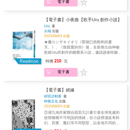
耕耘。如果人生有好與不好，有你的地方，都
電子書
點，譜寫出三個青春、脆弱且耀眼的故事！∣音
是好地方，與你相遇的那天，就是最好的一
樂 X 小說 X 青春 X 成長 X Uru∣The Singer──
天。▏意猶未盡推薦 （依姓名筆畫序排列）
宛若包覆聽者般的歌聲和神祕的存在感而引起
駐日作家｜明太子小姐、《釀電影》主編｜張
矚目的歌手。2013年在Youtube上翻唱名曲後，
【電子書】小夜曲【歌手Uru 創作小說】
硯拓、作家｜劉書甫、演員｜簡嫚書書中登場
開始從事歌手活動。2016年在主流樂壇出道。
Uru
著
的每道料理，都安放著一顆顆在城市裡孤單漂
曾演唱電視劇《風間公親－教場0－》、電影
尖端
出版
浮的心。隨著書中的字字句句，我也彷彿和書
《沒說出口的殺人告白》、動畫《藥師少女的
2025/06/03 出版
中的主角們一起圍著餐桌，一邊聊著彼此的生
獨語》、《地獄樂》等多首合作歌曲。本書收
★繼カンザキイオリ《那個已然飽和的夏
活，一邊享用充滿暖意的手作料理。那些被無
錄了歌手Uru在演唱會朗讀，以及限定發表給粉
天。》、《致親愛的你》後，全新推出由神祕
視被排擠的委屈、失去親人的悲傷與想念、自
絲俱樂部會員的歌曲為基礎的短篇故事。包括
歌姬Uru所創作的聽覺系小說，邀請讀者聆聽文
我懷疑與無助，全部都在美食上桌時一點一點
〈幸福的詩〉和〈灰色的一天〉，並加入了全
字緩緩流淌出來的「音樂」。★「每個人都懷
地被撫慰著。然後……感覺自己不再是一個
210
新創作的〈小夜曲〉。我在醫院被奇特的光線
Readmoo
特價
元
著——無法告訴他人的「祕密」而持續生活
人。謝謝《東京角落美食：屬於我的容身之
照射之後，發現身體產生變化。與丈夫、兒子
著。」日本創作歌手Uru，以自己的歌曲為原
處》給了我一個溫暖安心的小角落，療癒了我
在一起的幸福生活，面臨無法預期的奇特命
電子書
點，譜寫出三個青春、脆弱且耀眼的故事！∣音
在異鄉的寂寞。──駐日作家｜明太子小姐美食
運。──〈幸福的詩〉在我決定自殺的那一天，
樂 X 小說 X 青春 X 成長 X Uru∣The Singer──
能夠平撫亂心，能夠召喚記憶，還可以黏著人
住在老家的母親寄了包裹給我……──〈灰色的
宛若包覆聽者般的歌聲和神祕的存在感而引起
際。對「好吃」的共感不只跨越了年齡、階級
一天〉高三的葵因為飲食障礙而煩惱。在某次
矚目的歌手。2013年在Youtube上翻唱名曲後，
【電子書】絕緣
和身分，也跨越性格與價值觀，而成田名璃子
事件之後，她和男友隼人、從小到大的好友陽
開始從事歌手活動。2016年在主流樂壇出道。
深知這點，故動用了色香味俱全的文字，寫下
村田沙耶香
著
之間的關係開始崩壞。充滿成長與細膩情感的
曾演唱電視劇《風間公親－教場0－》、電影
這群對於好好做飯，好好吃飯，好好保存並重
時報文化
出版
青春群像劇。──〈小夜曲〉這樣的經驗與痛
《沒說出口的殺人告白》、動畫《藥師少女的
現「美味」有共同執念的人們之間，相知、相
2025/06/03 出版
苦，將會轉變為體貼。日本創作歌手、神祕歌
獨語》、《地獄樂》等多首合作歌曲。本書收
伴、相惜的故事。能夠不因為什麼理由，天天
亞洲九地作家聯合競寫大計畫引發全球焦慮的
姬Uru第一本書籍登場！
錄了歌手Uru在演唱會朗讀，以及限定發表給粉
聚在一起下廚、晚餐，其實就是家人了吧。在
疫情種種不可明說的情緒，在小說裡漫延有科
絲俱樂部會員的歌曲為基礎的短篇故事。包括
這疏離的年代，能看到這麼「家人感」的故
幻、寫實、魔幻等不同類型，以各地不同的文
〈幸福的詩〉和〈灰色的一天〉，並加入了全
事，不知為何，覺得好安心。──《釀電影》主
化與語言隱喻，等待讀者們獵奇與發現走過最