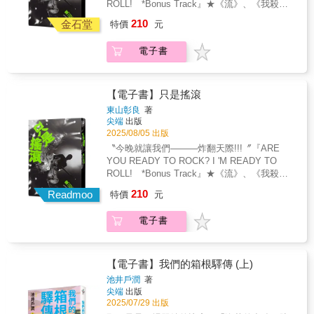
ROLL! *Bonus Track』★《流》、《我殺的
佐野先生互動。 而且他越來越令人擔心。家裡
客！神祕的滄桑劍客・嵯峨愁二郎和年僅十二
人與殺我的人》直木賞得獎作家東山彰良，以
有柴火爐，卻要買新的燈油暖爐。 說是忘記怎
210
歲的少女・雙葉，為了保護各自的家人，踏入
金石堂
特價
元
文學直視最原始的搖滾魂！★日本亞馬遜讀者
麼點火了，因為之前都是太太在做。 但我明明
了這個死亡遊戲。 在這場宛如「煉蠱」的「大
五星滿分好評！「故事逐漸充滿暴力和悲劇色
看過好幾次佐野先生熟練地點柴火啊。 九個
逃殺」中，最後的倖存者，會成為「蠱神」
電子書
彩，在縱情性愛與人性拔河間失控發展！」
以日常器物命名的故事，留下難以忘懷的動搖
嗎？還是難逃被時代淘汰的命運呢？【角色介
「任何與搖滾樂團有點連結的人都會情不自禁
瞬間 空巢母親的果凍模型、想像兩人未來的生
紹】嵯峨愁二郎：身懷神祕劍法、身經百戰的
地感受到故事中的痛苦和同情……這是一部傑
鏽鐵釘、現在這樣就很好的電烤盤、不願再將
滄桑劍客。為了治癒得到流行病的家人而加入
作。」「東山彰良的靈魂在於這部作品完全釋
【電子書】只是搖滾
就的壓克力菜瓜布、與心痛共存的柴火爐
競賽。香月雙葉：12歲的少女，身手平平，同
放！」 在《流》摘下直木賞、《我殺的人
&hellip;&hellip; 人的來去，愛的消長，透過看
東山彰良
著
樣為了治癒流行病的家人而加入競賽。
與殺我的人》獲得日本文學獎三冠殊榮以前，
似永恆的器物，映照出充滿變化的生命風景。
尖端
出版
東山彰良替叛逆的靈魂寫下震撼心神的搖滾文
當日常唯一的不變就是變，於是鬆綁了那些厚
2025/08/05 出版
學── 擁有搖滾魂的任何人，都不能錯過的
重的心事、想念與想忘的心情。失去的不會永
〝今晚就讓我們———炸翻天際!!!〞『ARE
爆炸性推理大作！超強新作搶先看！這是某個
遠不在，解不開的不會永遠不明白，無法原諒
YOU READY TO ROCK? I 'M READY TO
搖滾樂手的傳奇開始之前的故事——我是住在
的總有一天──也能好好釋懷。 眾名家動心推
ROLL! *Bonus Track』★《流》、《我殺的
博多的無名搖滾樂手青木滿——三十四歲，在
薦 （依姓名筆畫序排列） 駐日作家／明太子小
人與殺我的人》直木賞得獎作家東山彰良，以
210
廉價公寓裡抱著無法實現的夢想，終日練習吉
Readmoo
特價
元
姐、作家／張嘉真、小說家／許俐葳、作家／
文學直視最原始的搖滾魂！★日本亞馬遜讀者
他。有一回，我碰巧撞見了連續爆炸案的現
許菁芳、作家／彭樹君、飲食作家／劉書甫、
五星滿分好評！「故事逐漸充滿暴力和悲劇色
場，樂團的ＣＤ意外混入了爆炸犯的遺留物之
電子書
作家／潘家欣 讀完《電烤盤與四級地震》，我
彩，在縱情性愛與人性拔河間失控發展！」
中。我們成了對轟動社會的犯人造成影響的傳
會心一笑。 日常生活中看似再平凡不過的小家
「任何與搖滾樂團有點連結的人都會情不自禁
奇樂團，一舉成名。然而某一天，當年的主犯
電與日常雜貨們，都變成了用來觀察日式人際
地感受到故事中的痛苦和同情……這是一部傑
突然找上門來……我之所以知情，是因為我在
關係的放大鏡。作者以細緻的筆觸描寫著日本
作。」「東山彰良的靈魂在於這部作品完全釋
【電子書】我們的箱根驛傳 (上)
現場。距離正午還有十三分鐘。再過十三分
家庭與鄰里間不能說破的潛規則，以物品為媒
放！」 在《流》摘下直木賞、《我殺的人
池井戶潤
著
鐘，故事就開始了。｜得獎紀錄｜ ◆東山
介，拆解著每場送禮中的角力對戰、客套話裡
與殺我的人》獲得日本文學獎三冠殊榮以前，
尖端
出版
彰良得獎紀錄 第153回直木獎 日本文學
暗藏的錯綜複雜的情緒，帶著大家透視日本社
東山彰良替叛逆的靈魂寫下震撼心神的搖滾文
2025/07/29 出版
獎三冠達成──第34屆織田作之助獎、第69屆讀
會的獨特人情結構。 電烤盤如何為一場尷尬又
學── 擁有搖滾魂的任何人，都不能錯過的