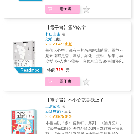
眶、落淚： ◎拍你喜歡的 他沒有拍
來研修。然而這裡所追求的，並非「治癒」，
每個人都有的愛情經歷， 你一定會在本
照的習慣，手機相簿裡只有幾張文件照
電子書
而是「陪伴患者走向終點」──【日本出版社推
書中，找到共鳴。（書評人） 作者神田澪
片。 可是難得出來旅行，我慫恿他拍些
薦】（篠原一朗．水鈴社代表取締役／責編）
自2017年起，在網路上發表140字內的極短篇小
照片。 「要拍什麼？」 「什麼都
距離第一次見到夏川醫師，已經過了10幾個年
說， 她不用Word創作，而是直接寫在
好啊。就拍你喜歡的。」 他點點頭表示
頭。我總覺得這些歲月，就是為了孕育出這部
X（前稱Twitter）上， 因為X一則貼文最多
【電子書】雪的名字
懂了，接著把相機鏡頭對準我。 「看這
作品所存在的。雖然是深奧龐大的題材，但卻
只能發表140字，系統會自動提示還剩幾個
村山由佳
著
邊，笑一個。」 ◎早就準備好了 交
不難理解。描繪的是一位從容優秀的醫師，真
字， 有限的文字篇幅，反而讓人無限感
啟明
出版
往8年，分手時我卻沒有流下一滴眼淚。
摯面對患者與夥伴的模樣，可以說是最「有
動， 她在TikTok上以流行音樂搭配極短篇
2025/06/27 出版
我從鞋。櫃。深。處。拿出最喜歡的高跟鞋，
趣」的故事。對於能夠在現在這個時代發行這
小說的短影片，總點閱數超過2,500萬。 神
每個人心中，都有一片尚未解凍的雪。雪並不
感覺自己可以去任何地方。 原
部作品感到驕傲，若是能讓大眾看見這部作
田澪：「我想寫給那些不擅長閱讀的人，寫出
是永遠都是雪，凍結、融化、流動、聚集，再
來，我的心早就準備好要和你分手了。 ◎
品，我將深感榮幸。【台灣出版社推薦】在這
他們會想讀的東西。」 戀愛的苦澀酸甜、
次變形--人也不需要一直勉強自己保持相同的樣
人生中最幸福的時刻 我翻到一本舊相
部稀有的作品中，沒有強行催淚劇情，反而賦
悸動心碎，親情的離散牽絆……， 140字，
子。可以活得任性一點，做自己喜歡的事，做
簿，是他和前女友一起製作的相片集。
予了讀者思索的時間。其有趣之處在於：對話
315
159則故事，有的讓你會心一笑，有的讓你盈
Readmoo
特價
元
自己想做的事，可以有很多種不同的樣子。有
在海邊依偎著的兩人，照片下方寫著「此刻是
很棒、角色很棒、故事很棒。現在這個時代，
眶、落淚： ◎拍你喜歡的 他沒有拍
一天，航介突然辭去了工作，打算追尋夢想中
最幸福的時光」。 我問他：「你人生中
持續面對悲傷或憎恨是非常痛苦的，很多人也
照的習慣，手機相簿裡只有幾張文件照
電子書
的鄉下生活，究其原因，在於就讀小學五年級
最幸福的時刻，是什麼時候？」 他閉上
難以承受。而當人類陷入不信任時，便容易出
片。 可是難得出來旅行，我慫恿他拍些
的女兒雪乃，在學校遭到同學霸凌而無法上
眼睛，似乎在回想：「什麼時候呢？」
現找碴的態度。罹患憂鬱症而離職的醫師，絕
照片。 「要拍什麼？」 「什麼都
學。於是，父女倆一起搬到長野居住，但是母
我懂了。 他此刻的目光，凝視的是往
對不在少數，而這類人通常都很溫柔。「體貼
好啊。就拍你喜歡的。」 他點點頭表示
親英理子不想放棄工作，仍繼續留在東京。儘
昔。 ◎我單戀男友 心儀的他，成了
【電子書】不小心就喜歡上了！
對方」這種人性溫暖，在醫師的世界確實難以
懂了，接著把相機鏡頭對準我。 「看這
管雪乃無法對任何人傾訴內心的痛苦，但她居
我的男友。 「我現在還談不上很喜歡
三浦紫苑
著
見到。讓「體貼對方」在日常生活中，漸漸變
邊，笑一個。」 ◎早就準備好了 交
住在長野的大自然中，接觸了當地的居民、同
妳，但我們可以先交往看看。」他說。
新經典文化
出版
得理所當然的。「想要幸福的人，自己又能做
往8年，分手時我卻沒有流下一滴眼淚。
年的大輝，最後，漸漸地敞開了封閉的心扉??
每一次都是我主動約他。 研究什麼髮型
2025/06/25 出版
些什麼呢？」是這部作品非常重視卻鮮少被大
我從鞋。櫃。深。處。拿出最喜歡的高跟鞋，
在陌生中尋找安身之所、為了能好好呼吸--當對
可愛，一個人興奮期待著，試著不介意他老是
本書由以「多年便利軒」系列、《編舟記》、
眾正視的疑問。【各界名人、日本全國書店店
感覺自己可以去任何地方。 原
世界感到窒息時，每個人都值得一個可以慢慢
遲到。 直到某天，與電車車窗倒映的自
《當墨光閃耀》等作品聞名的日本作家三浦紫
員，絕賛連連！】石芳瑜｜作家、永樂座書店
來，我的心早就準備好要和你分手了。 ◎
找回自己節奏的地方。讀者感動推薦? 故事觸
己視線交會，我看到一張泫然欲泣的
苑，近年在雜誌及報紙上連載或單篇刊登的散
店主朱為民｜臺中榮民總醫院家庭醫學科主任