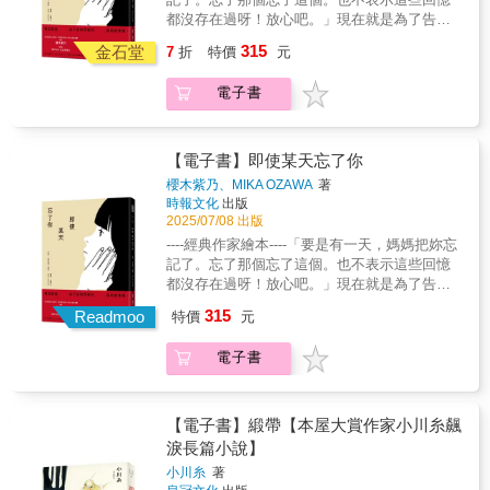
不必高貴的巧克力蛋糕人氣歌手靜因失戀陷入
都沒存在過呀！放心吧。」現在就是為了告別
低潮，卻堅持學做頂級蛋糕，因為對他來說，
而做的漫長的準備。《皇家賓館》（直木獎）
315
創作就是完美與不完美，沒有其他——人生不
金石堂
7
折
特價
元
｜《家族的完成》（中央公論文藝獎）作者櫻
必在極端之間徘徊，重要的是被需要的感覺，
木紫乃＋插畫家MIKA OZAWA從女孩邁向女
就像「歌劇院蛋糕」雍容華貴，卻不一定適合
電子書
人、步入幸福的人生、隨著年紀增長將慢慢遺
所有人。▍破壞系的草莓蛋白霜餅結杏不想再
忘許多事情--但一切的一切，都是無可取代的生
唸書，也不知道該走哪一條路，雖然她心靈手
命旅程。☆☆☆☆☆☆「小登是媽媽的媽媽，
巧，有做甜點的天分，卻始終做不到最關鍵的
是我的阿嬤。小登嬤最近變得非常的健忘。但
【電子書】即使某天忘了你
那一步——與其茫然失措，不如順其自然，就
是， 媽媽說， 她一點也不覺得難過喔！只是被
櫻木紫乃、MIKA OZAWA
著
像只有在渾沌裡，才能造就「伊頓混亂」這道
不難過的自己嚇了一跳。媽媽把和小登嬤之間
時報文化
出版
經典之作！一名創業失敗的甜點師，一位古怪
的回憶打包成行李，小登嬤現在卻一邊將行李
2025/07/08 出版
的烹飪專家，一群深陷迷網的客人，一個可以
丟下一邊生活著。媽媽會回憶著與小登嬤的每
----經典作家繪本----「要是有一天，媽媽把妳忘
休息片刻的所在。就算不知道明天的自己會怎
一天。然後，說不定媽媽也會有把我忘記的那
記了。忘了那個忘了這個。也不表示這些回憶
麼樣，卻還是能感受到幸福，或許這就是甜點
一天……」《即使某天忘了你》為《皇家賓
都沒存在過呀！放心吧。」現在就是為了告別
最大的力量。【各界名家一致盛讚】【飲食文
館》（直木獎）、《家族的完成》（中央公論
而做的漫長的準備。《皇家賓館》（直木獎）
化作家】毛奇【小說家】光風【「Joel來談日
315
文藝獎）得獎作者櫻木紫乃的第一本繪本。故
Readmoo
特價
元
｜《家族的完成》（中央公論文藝獎）作者櫻
本」版主】福澤喬感淚推薦●按姓名筆畫序排列
事描述三代母女之間--老年癡呆後漸漸認不出女
木紫乃＋插畫家MIKA OZAWA從女孩邁向女
兒的母親、凝視著失去記憶的母親，女兒只能
電子書
人、步入幸福的人生、隨著年紀增長將慢慢遺
獨自在心中刻畫著消逝的過去……還有，探問
忘許多事情--但一切的一切，都是無可取代的生
著外婆與媽媽過往種種，而展開各種想像的孫
命旅程。☆☆☆☆☆☆「小登是媽媽的媽媽，
女--是一部關於親情、記憶與成長的動人繪本。
是我的阿嬤。小登嬤最近變得非常的健忘。但
【電子書】緞帶【本屋大賞作家小川糸飆
※本書為中央公論?藝獎得獎作品《家族的完
是， 媽媽說， 她一點也不覺得難過喔！只是被
淚長篇小說】
成》中登場?物的番外篇。 ◆ 故事大綱小登嬤
不難過的自己嚇了一跳。媽媽把和小登嬤之間
最近越來越健忘、連女兒的名字也忘記了。被
小川糸
著
的回憶打包成行李，小登嬤現在卻一邊將行李