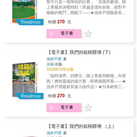
那不只是一場單純的比賽，「沒落的豪強」賭
賣文學獎、第3屆渡邊淳一文學獎 第11屆中
不想失禮的飯局完美加溫？遇上人際關係地震
爆炸性推理大作！超強新作搶先看！這是某個
上尊嚴的決戰時刻！跨越逆境向前衝，絕對不
央公論文藝獎 第11回大藪春彥獎 第1回
的話如何安全存活呢？ 請大家在書中細細體會
搖滾樂手的傳奇開始之前的故事——我是住在
能輸的戰鬥，開跑了——★池井戶潤最新長篇
「這本推理小說了不起！」大獎銀獎、讀者獎
吧！──駐日作家｜明太子小姐 井上荒野以小說
博多的無名搖滾樂手青木滿——三十四歲，在
小說作品！★日本銷售三個月內突破22萬部！
放大日常的機鋒與讓人不了了之只能笑出來的
270
廉價公寓裡抱著無法實現的夢想，終日練習吉
Readmoo
特價
元
狂掃各大書店排行榜！★2024年日本亞馬遜類
瞬間。小說描寫用來裝飾在披薩滾輪刀上，騎
他。有一回，我碰巧撞見了連續爆炸案的現
型小說（社會）銷售排行第一名！
著單輪車的猴子在笑，有時候主角切披薩的瞬
場，樂團的ＣＤ意外混入了爆炸犯的遺留物之
電子書
▪▫►▪▫►▪▫►▪▫►▪▫►▪▫►▪▫►▪▫►▪▫►▪▫►▪▫►▪▫►▪▫
間會跟著猴子笑，有時候主角看著猴子卻笑不
中。我們成了對轟動社會的犯人造成影響的傳
「東京箱根間往復大學驛傳競走」，通稱箱根
出來。切分披薩的時候，誰會在乎裝飾性的猴
奇樂團，一舉成名。然而某一天，當年的主犯
驛傳，是每年一月位於日本箱根舉辦的超長距
子笑不笑，誰又會注意到自己有沒有跟著微
突然找上門來……我之所以知情，是因為我在
離接力賽。明誠大學曾經是連續拿下箱根驛傳
【電子書】我們的箱根驛傳 (下)
笑。但是小說就是那個讓你從日常中沉澱下
現場。距離正午還有十三分鐘。再過十三分
冠軍的名校，如今卻成為他人口中「沒落的豪
來，好好地看著，因此看出生活裂縫的契機。
池井戶潤
著
鐘，故事就開始了。｜得獎紀錄｜ ◆東山
強」。已經連續兩年無緣晉級決賽，對即將畢
──作家｜張嘉真 平凡的日子，平凡的人們。看
尖端
出版
彰良得獎紀錄 第153回直木獎 日本文學
業的主將青葉隼斗來說，十月的預賽將是他最
似平凡無奇的人生，卻蘊涵著眾多細膩轉折。
2025/07/29 出版
獎三冠達成──第34屆織田作之助獎、第69屆讀
後的機會。隼斗身上有著「不能輸」的責任，
奇妙的是，生命轉彎的時刻，未必驚心動魄，
「臨時湊齊」的隊伍，賭上青春與驕傲，向前
賣文學獎、第3屆渡邊淳一文學獎 第11屆中
他必須帶領隊伍突破困境，然而，受傷的腿腳
可能只是暗潮洶湧； 但身處漩渦核心的你，心
跑！燃燒靈魂的接力賽，即將揭開序幕——★
央公論文藝獎 第11回大藪春彥獎 第1回
竟然在關鍵時刻隱隱作痛……隼斗和明誠大學
下分明，眼見命運越過分水嶺，往不可逆方向
池井戶潤最新長篇小說作品！★日本銷售三個
「這本推理小說了不起！」大獎銀獎、讀者獎
有辦法跑上那條箱根之路嗎？
流去。 你也曾經仰望天空，感覺自己活著一種
月內突破22萬部！狂掃各大書店排行榜！
270
▪▫►▪▫►▪▫►▪▫►▪▫►▪▫►▪▫►▪▫►▪▫►▪▫►▪▫►▪▫►▪
Readmoo
特價
元
如戲的人生嗎？ 你也曾經打開記事本，卻寫不
★2024年日本亞馬遜類型小說（社會）銷售排
們的箱根驛傳》上下部曲，同步熱血上市！感
出心中那些幽微起伏的情緒嗎？ 這就是需要小
行第一名！
動百萬人的熱血作品，廣大讀者好評迴響！
電子書
說家的時刻&mdash;&mdash;請讓井上荒野為
▪▫►▪▫►▪▫►▪▫►▪▫►▪▫►▪▫►▪▫►▪▫►▪▫►▪▫►▪▫►▪▫
「讓出社會後的我，拾起曾經遺忘的某個自
你記錄心情顫動的瞬間吧。──作家｜許菁芳 太
傳說中的賽事即將開始，盛大的箱根驛傳卻面
己。」（20歲男性）「感動到痛哭，一口氣讀
好看了，井上荒野以物為引，引出情感的暗流
臨史無前例的危機——歷年的賽況轉播員前田
完，真的太棒了！」（40歲女性）「已經很久
與曙光。 電烤盤、鑄鐵鍋、菜瓜布、銹鐵釘
先生，竟在賽前病發入院，失去主播的消息讓
【電子書】我們的箱根驛傳 （上）
沒因為一本書而流淚了。」（50歲男性）「當
&mdash;&mdash;這些尋常的食器與道具，在
電視臺一度陷入混亂，直到「他」的出現？在
池井戶潤
著
人生快要放棄時，這本書值得一讀——新的傑
她筆下成為人與自己、人與人之間彼此釋懷的
此同時，由落敗學校的主將們組成的敗部復活