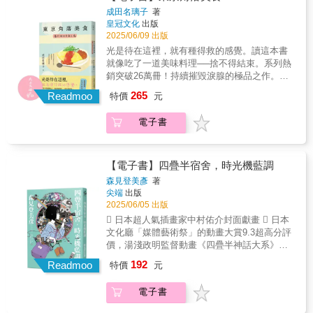
死」的念頭。是想放棄所有，一心逃離痛苦
成田名璃子
著
嗎？還是認為這是幸福的結局，沒有依戀也沒
皇冠文化
出版
有一絲猶豫？在自殺合法化的日本，新興職業
2025/06/09 出版
「人命幫助者（Asistar）」隨之誕生。從事這
光是待在這裡，就有種得救的感覺。讀這本書
份工作的遠野真白，必須在十次面談中，扭轉
就像吃了一道美味料理──捨不得結束。系列熱
案件人對生命的看法，找回他們內心深處微弱
銷突破26萬冊！持續摧毀淚腺的極品之作。特
的「我想活下去」的意志。「如果有人懷著相
別收錄｜作者印刷簽名扉‟ 只要在這個廚房裡面
265
同的期望，我希望自己可以成為那個人的依靠
Readmoo
特價
元
做菜，腦中就會浮現出幸福的事情啊。我得守
或理由。」她深信黑暗中也能乘載希望的火
護那個地方才行，那是我唯一能做的報恩。 ”鎮
苗，但即使如此，又無法確定是否能夠只憑藉
電子書
上的靜謐小巷裡，有一幢古樸的獨棟木造房屋
這樣的心情面對他們？然而，這次真白決定不
「角落美食」。每天傍晚會有一小群人聚集在
再向天空發問，只為了再也不要重演那一天的
這，抽籤決定當日的料理值日生，再一起享用
後悔——
晚餐。因為是外行人做的菜，就如同門口看板
【電子書】四疊半宿舍，時光機藍調
上寫的，「有時可能不怎麼好吃」。除了幾位
森見登美彥
著
固定成員，偶爾也會有人誤打誤撞地踏入。夢
尖端
出版
想成為配音員的女孩、固執嘮叨的獨居老頭、
2025/06/05 出版
和父母感情疏離的小學生……角落美食有種魔
 日本超人氣插畫家中村佑介封面獻畫  日本
力，凡是來過，便會一再回訪。對五年來幾乎
文化廳「媒體藝術祭」的動畫大賞9.3超高分評
天天報到的田上太太來說，這裡填補了因為兒
價，湯淺政明監督動畫《四疊半神話大系》原
子離家帶來的巨大空虛，只要來到角落美食，
著小說！ 御宅男女的青春妄想世界吧！八月
192
就會有人開開心心地吃著她做的菜。然而，最
Readmoo
特價
元
十二日，「我」因為空調遙控器壞掉而絕望，
近在鎮上傳開的都市更新計畫，卻讓角落美食
這時他的面前出現一台時光機。「我」和學妹
彌漫著一股濃濃的不安。田上太太已經好幾天
電子書
明石等人計劃重回涼快的日子，正要將一票損
沒看到其他成員了，難道……有什麼正在發生
友送往昨天時，「我」忽然驚覺，改變過去，