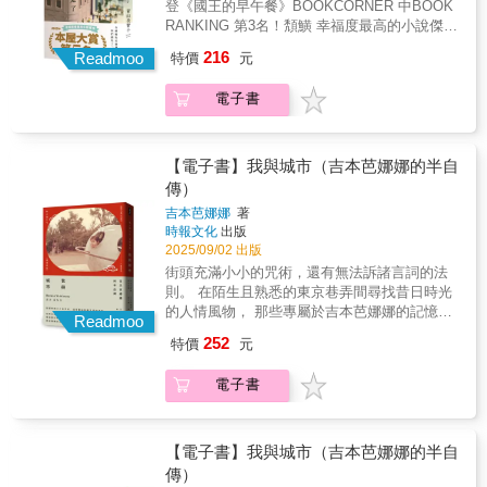
登《國王的早午餐》BOOKCORNER 中BOOK
子離婚的收藏家渡瀨昇——〈謊言是遙遠的〉
RANKING 第3名！頽鱑 幸福度最高的小說傑
於咖啡店內靜待文學獎發表結果的作家日下部
作！頽鱑 與王子在奇蹟般的午後一同漫步銀
216
伸次郎——〈夢是寂靜的〉在銀座高級俱樂部
Readmoo
特價
元
座，踏出生命嶄新的一步！某個三月的週末，
工作的女公關——〈你是確切的〉是什麼樣意
社群上「人魚逃走了」這段話登上了熱門趨
外的命運，等待著造訪銀座的五個人？「王
電子書
勢。似乎是有個自稱「王子」的神祕青年，在
子」能否與人魚重逢？話又說回來，人魚是否
銀座大街上徘徊。「我的人魚不見了……她逃
真的存在……？
到這裡了。」他不可思議的言行，引起了人們
的興趣――而在「人魚騷動」的背後，有五名
【電子書】我與城市（吉本芭娜娜的半自
男女迎接了「人生的關鍵時刻」。與年長12歲
傳）
的戀人穩定交往中的前藝人友志——〈戀愛是
吉本芭娜娜
著
愚蠢的〉即將踏上旅途前往紐約追夢的女兒奈
時報文化
出版
緒，與始終無法放心而憂心忡忡的母親伊都子
2025/09/02 出版
——〈城市是富裕的〉沉迷於繪畫蒐藏而與妻
街頭充滿小小的咒術，還有無法訴諸言詞的法
子離婚的收藏家渡瀨昇——〈謊言是遙遠的〉
則。 在陌生且熟悉的東京巷弄間尋找昔日時光
於咖啡店內靜待文學獎發表結果的作家日下部
的人情風物， 那些專屬於吉本芭娜娜的記憶光
伸次郎——〈夢是寂靜的〉在銀座高級俱樂部
Readmoo
景。 特別收錄 2025年最新作品 再也去不了的
工作的女公關——〈你是確切的〉是什麼樣意
252
特價
元
地方 長大就是這麼一回事。城市累積只屬於我
外的命運，等待著造訪銀座的五個人？「王
個人的歷史，逐漸加深色彩。那幅著色畫畫到
子」能否與人魚重逢？話又說回來，人魚是否
電子書
最後，自己也會連同那個離開人世。只留下色
真的存在……？
調深濃的心靈地圖。 吉本芭娜娜 我們不再前往
的時刻，已經近在眼前了。 我們已到了會互相
說著「不知還能去多久，明年不知還能不能
【電子書】我與城市（吉本芭娜娜的半自
來」這種話的年紀。 但心中無論何時，都有那
傳）