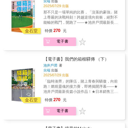
尖端
出版
作誕生了！」（60歲男性）
媒介。 書中的每一篇短篇小說都輕聲細語地訴
陪跑隊——「關東學生連合隊」，今年竟也出
2025/07/29 出版
說，我們在每一段關係中可能遭遇的遺憾或緊
現一位想帶領隊伍，打破過往枷鎖的總教
那不只是一場單純的比賽，「沒落的豪強」賭
張； 然而，她總能在故事的最後，讓角色也讓
練……？「我們的目標是——拿下等同前三名
上尊嚴的決戰時刻！跨越逆境向前衝，絕對不
讀者看見溫柔的轉向。 那些不張揚的理解與放
的成績！」聞所未聞、超出過往標準的目標，
能輸的戰鬥，開跑了——★池井戶潤最新長篇
下，成為日常裡最可貴的光，令讀者心中充滿
不光影響了這些敗部復活隊的學生們，也讓過
小說作品！★日本銷售三個月內突破22萬部！
和解後的暖意，願意以善意與柔軟，回身看待
270
去的對手以及媒體遭逢前所未有的衝擊——賭
金石堂
特價
元
狂掃各大書店排行榜！★2024年日本亞馬遜類
生命中的緣分。──飲食作家｜劉書甫 屋中物件
上青春與驕傲，向前跑，這是我們的箱根驛
型小說（社會）銷售排行第一名！
堆疊的不是灰塵，是各自的人生厚度， 難以釐
傳！
電子書
▪▫►▪▫►▪▫►▪▫►▪▫►▪▫►▪▫►▪▫►▪▫►▪▫►▪▫►▪▫►▪▫
清的情感，真的不是一句斷捨離可以了結！──
▪▫►▪▫►▪▫►▪▫►▪▫►▪▫►▪▫►▪▫►▪▫►▪▫►▪▫►▪▫►▪
「東京箱根間往復大學驛傳競走」，通稱箱根
作家｜潘家欣
們的箱根驛傳》上下部曲，同步熱血上市！感
驛傳，是每年一月位於日本箱根舉辦的超長距
動百萬人的熱血作品，廣大讀者好評迴響！
離接力賽。明誠大學曾經是連續拿下箱根驛傳
【電子書】我們的箱根驛傳 （下）
「讓出社會後的我，拾起曾經遺忘的某個自
冠軍的名校，如今卻成為他人口中「沒落的豪
池井戶潤
著
己。」（30歲男性）「感動到痛哭，一口氣讀
強」。已經連續兩年無緣晉級決賽，對即將畢
尖端
出版
完，真的太棒了！」（40歲女性）「已經很久
業的主將青葉隼斗來說，十月的預賽將是他最
2025/07/29 出版
沒因為一本書而流淚了。」（50歲男性）「當
後的機會。隼斗身上有著「不能輸」的責任，
「臨時湊齊」的隊伍，賭上青春與驕傲，向前
人生快要放棄時，這本書值得一讀——新的傑
他必須帶領隊伍突破困境，然而，受傷的腿腳
跑！燃燒靈魂的接力賽，即將揭開序幕——★
作誕生了！」（60歲男性）
竟然在關鍵時刻隱隱作痛……隼斗和明誠大學
池井戶潤最新長篇小說作品！★日本銷售三個
有辦法跑上那條箱根之路嗎？
月內突破22萬部！狂掃各大書店排行榜！
270
▪▫►▪▫►▪▫►▪▫►▪▫►▪▫►▪▫►▪▫►▪▫►▪▫►▪▫►▪▫►▪
金石堂
特價
元
★2024年日本亞馬遜類型小說（社會）銷售排
們的箱根驛傳》上下部曲，同步熱血上市！感
行第一名！
動百萬人的熱血作品，廣大讀者好評迴響！
電子書
▪▫►▪▫►▪▫►▪▫►▪▫►▪▫►▪▫►▪▫►▪▫►▪▫►▪▫►▪▫►▪▫
「讓出社會後的我，拾起曾經遺忘的某個自
傳說中的賽事即將開始，盛大的箱根驛傳卻面
己。」（20歲男性）「感動到痛哭，一口氣讀
臨史無前例的危機——歷年的賽況轉播員前田
完，真的太棒了！」（40歲女性）「已經很久
先生，竟在賽前病發入院，失去主播的消息讓