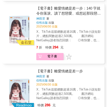
失的你》、《月色真美》）「清澈的煩惱，是
的盡頭，點亮了希望之光──「生而為人的幸
法遺忘的瞬間。」 ──M.S.Zenky（華文小說
青春給適婚世代的最後試煉。是告白還是告
福」究竟是什麼？人所能做的事，少之又少，
家，台灣犯罪作家聯會成員） &copy; Yoru
【電子書】離愛情總是差一步：140 字就
別，誰來承擔那份動搖？」──白帽子（華文小
但儘管如此，我們仍要努力不懈！【夏川老師
Sumino 2024 Illustration : fusui / KADOKAWA
令你落淚。讀了想戀愛、或想起那段戀
說家、2024KadoKado百萬小說創作大賞奇幻組
的一句話】成為醫師已經超過二十年。而這部
CORPORATION
愛。
佳作、大慕可可影視化潛力獎得主）「介於成
神田澪
著
作品，是我以自己的詮釋，重新細緻描繪出一
任性出版
出版
人的戀情與男女的友誼，青春小說天王將往日
直以來所凝視的「人的生命樣貌」。雖然是以
2025/06/30 出版
的青澀懵懂轉化為純熟的曖昧情感，這是一部
醫療為題材，但沒有「奇蹟」發生, 也沒有那些
獻給大人們的成長物語。」──喬齊安（文藝評
X、TikTok追蹤總數超過16萬，TikTok小說短影
心機深沉教授們的權力鬥爭，更沒有醫生一邊
論家）「心照不宣的透明情感，卻成為難以言
片，總點閱數超過2,500萬。 書評網站
大喊「快回來啊！」一邊進行心臟按摩的戲
說的阻礙——即將步入而立之年的主角們，在
NetGalley讀者熱烈回饋： ◎有快樂，也有
碼。然而，盡可能地寫下的是，那些比奇蹟、
金石堂
友情與青春未竟的告白裡徘徊迷惘，住野夜描
悲傷， 即使是對愛情膽怯的人，讀了也
陰謀與吶喊等，更加重要的事。如今，我們正
294
7
折
特價
元
繪出『雖是大人，但依然不成熟』的溫柔與傷
會嚮往戀愛。（圖書館員） ◎這些故事是
處在一個看不見未來的艱難時代。即使人生再
感，令人回想起過去那些不敢確認又無法遺忘
每個人都有的愛情經歷， 你一定會在本
苦，怒吼與揮拳也不代表就能打開一條出路。
電子書
的瞬間。」──M.S.Zenky（華文小說家，台灣
書中，找到共鳴。（書評人） 作者神田澪
至少曾深深留在我心中的患者們，還有那些支
犯罪作家聯會成員）© Yoru Sumino 2024
自2017年起，在網路上發表140字內的極短篇小
撐著醫療現場有的醫師們，並不會選擇那樣的
Illustration : fusui / KADOKAWA
說， 她不用Word創作，而是直接寫在
方式，來迎戰困境。他們選擇懷抱勇氣、尊嚴
CORPORATION
X（前稱Twitter）上， 因為X一則貼文最多
【電子書】離愛情總是差一步
與溫柔，並且在任何時刻都不放棄「希望」。
只能發表140字，系統會自動提示還剩幾個
【故事簡介】不是看病，而是看人！這就是史
神田澪
著
字， 有限的文字篇幅，反而讓人無限感
任性出版
出版
賓諾莎教我們的事。原任職於大學醫院的雄町
動， 她在TikTok上以流行音樂搭配極短篇
2025/06/30 出版
哲郎，在妹妹過世後，為了照顧外甥，決定搬
小說的短影片，總點閱數超過2,500萬。 神
至京都的一座寧靜小鎮擔任內科醫師。他時常
X、TikTok追蹤總數超過16萬，TikTok小說短影
田澪：「我想寫給那些不擅長閱讀的人，寫出
騎著腳踏車，在酷暑與風鈴聲中探訪病患。同
片，總點閱數超過2,500萬。 書評網站
他們會想讀的東西。」 戀愛的苦澀酸甜、
時以蕨餅、長五郎餅、阿闍梨餅等京都名菓，
NetGalley讀者熱烈回饋： ◎有快樂，也有
悸動心碎，親情的離散牽絆……， 140字，
慰藉著面對生命中的許多無能為力。某日，哲
悲傷， 即使是對愛情膽怯的人，讀了也
286
159則故事，有的讓你會心一笑，有的讓你盈
Readmoo
特價
元
郎的舊識花垣準教授，安排年輕後輩南茉莉前
會嚮往戀愛。（圖書館員） ◎這些故事是