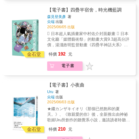
嗎？‟ 一股讓人想說「這就是幸福」的香噴噴氣
這個世界會不會因此毀滅……！正當一群人東
味散開， 但我卻覺得莫名悲傷了起來。 ”曾經
奔西走，湊合各種對不上前因後果的大小事件
【電子書】四疊半宿舍，時光機藍調
對配音員夢想滿懷野心，曾經想跟那女孩一起
時，一位自稱來自二十五年後，四疊半宿舍的
森見登美彥
著
實現，但是我們之間的距離已經大到我再也無
大一住宿生——田村，突然出現在宿舍的走
尖端
出版
法跨越了。不管春天降臨幾次，我都不可能有
廊。他的房號不僅與「我」相同，更令人不可
2025/06/05 出版
發芽的一天。〈像個真正的炸雞塊〉‟ 總覺得一
置信的是，他竟聲稱自己是學妹明石的兒
 日本超人氣插畫家中村佑介封面獻畫  日本
直吃下去，就能夠掩埋那個越來越深的洞穴，
子……？究竟我們能否成功拯救宇宙？而
文化廳「媒體藝術祭」的動畫大賞9.3超高分評
所以我一心一意拚命動筷。 ”我覺得自己快被家
「我」不為人知的戀情又將何去何從？結合小
價，湯淺政明監督動畫《四疊半神話大系》原
裡的空氣壓扁了。找不到妻子的遺物，也想不
說《四疊半宿舍，青春迷走》與日本舞台劇
著小說！ 御宅男女的青春妄想世界吧！八月
起她的筑前煮缺少的那一味，我到死都得過著
192
《夏日時光機藍調》的奇幻作品，離起古怪的
金石堂
特價
元
十二日，「我」因為空調遙控器壞掉而絕望，
這種好像少了什麼的日子嗎？〈尋求失傳的筑
奇蹟冒險即將揭開序幕！
這時他的面前出現一台時光機。「我」和學妹
前煮〉‟ 我是不是跟媽媽非常珍惜的那些名牌包
電子書
明石等人計劃重回涼快的日子，正要將一票損
包、首飾一樣，是一個名為兒子的裝飾品呢？ ”
友送往昨天時，「我」忽然驚覺，改變過去，
媽媽說不吃有機食材就會不健康，不用功的話
這個世界會不會因此毀滅……！正當一群人東
就沒有未來。但是我今天吃了普通的蔬菜和有
奔西走，湊合各種對不上前因後果的大小事件
點焦的漢堡排，也沒有不舒服。說不定，就算
【電子書】小夜曲
時，一位自稱來自二十五年後，四疊半宿舍的
進不了那間有名的中學，我也可以變幸福啊？
Uru
著
大一住宿生——田村，突然出現在宿舍的走
〈嘮叨老爹與蛋包飯〉▏希望你吃得津津有味
尖端
出版
廊。他的房號不僅與「我」相同，更令人不可
的。▏有這種對象，是非常幸福的事情呢。消
2025/06/03 出版
置信的是，他竟聲稱自己是學妹明石的兒
沉失意的炸雞塊、害怕孤單的筑前煮、練習受
★繼カンザキイオリ《那個已然飽和的夏
子……？究竟我們能否成功拯救宇宙？而
傷的蛋包飯、捍衛幸福的肉卷，努力填滿的，
天。》、《致親愛的你》後，全新推出由神祕
「我」不為人知的戀情又將何去何從？結合小
是肚子還是心？如果沉到谷底，要像撈掉浮沫
歌姬Uru所創作的聽覺系小說，邀請讀者聆聽文
說《四疊半宿舍，青春迷走》與日本舞台劇
那樣把心輕輕撈起來。如果被空虛壓垮，就去
字緩緩流淌出來的「音樂」。★「每個人都懷
210
《夏日時光機藍調》的奇幻作品，離起古怪的
金石堂
充滿笑聲的地方，重新振作一下。如果對活著
特價
元
著——無法告訴他人的「祕密」而持續生活
奇蹟冒險即將揭開序幕！
有好多問題，在找到答案之前，先盡情體驗和
著。」日本創作歌手Uru，以自己的歌曲為原