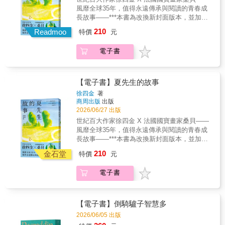
學創作，然而一位強勢過人的男性訪客突然到
風靡全球35年，值得永遠傳承與閱讀的青春成
來，打破了作家寧靜的創作生活，身為作家，
長故事——***本書為改換新封面版本，並加贈
自有反擊的方法。 〈南極〉 一位已婚女子趁著
首刷限量書籤***村子裡每個人都認識夏先生，
210
容貌還有幾分姿色的年紀，在短暫的週末數
Readmoo
特價
元
方圓六十公里內不論男女老幼，甚至每一頭狗
日，拋夫棄子，到外地尋找豔遇，一位說不上
都認識夏先生。他每天都在步行，沒人陪伴也
英俊卻令她感覺備受呵護的男子翩然出現，幾
電子書
沒有目的，沒有人知道他要去哪裡，也不知道
度纏綿，正當女子以為可以抽身回到平凡的家
原因。夏先生總是匆忙沉默地走著，背著他的
庭生活時，意想不到的情節發生。 關於男人與
空背包，拄著那根奇特的手杖，行過一村又一
女人之間，隱而未顯卻不容忽視的角力 《在這
村。他無聲無息路過每個人的生命，也路過一
【電子書】夏先生的故事
麼深沉的夜晚》描繪男女關係中那些微小卻令
位少年的白日夢與惡夢。
徐四金
著
人耿耿於懷的細節。三篇故事篇幅短小，卻筆
商周出版
出版
力強勁、洞見清晰，以冷靜而鋒利的筆觸，精
2026/06/27 出版
妙捕捉人性本質的幽微地帶，犀利直指情感背
世紀百大作家徐四金 X 法國國寶畫家桑貝——
後的權力關係，字句精煉，讓人闔上書後仍久
風靡全球35年，值得永遠傳承與閱讀的青春成
久無法平靜，持續擾動對於親密關係的理解。
長故事——***本書為改換新封面版本，並加贈
首刷限量書籤***村子裡每個人都認識夏先生，
210
金石堂
特價
元
方圓六十公里內不論男女老幼，甚至每一頭狗
都認識夏先生。他每天都在步行，沒人陪伴也
電子書
沒有目的，沒有人知道他要去哪裡，也不知道
原因。夏先生總是匆忙沉默地走著，背著他的
空背包，拄著那根奇特的手杖，行過一村又一
村。他無聲無息路過每個人的生命，也路過一
【電子書】倒騎驢子智慧多
位少年的白日夢與惡夢。
2026/06/05 出版