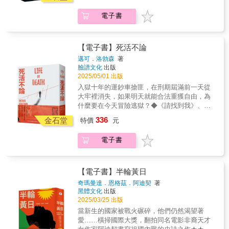
國家的網路用戶之手，縱使沒有專業的寫作背
編織著在這座城市留下痕跡的奇異故事……梅
邊的威脅恐嚇、暴力攻擊毫不間斷，幾乎隨時
表示《我心中的陌生人》是部「少數允許工人
景，他們對創作的熱誠並不輸給任何作家。也
夫魯特在伊斯坦堡的大街小巷日夜行走。他肩
有人準備置他於死地。原來搶案中失竊的七百
階級為自己說話的小說」，在街頭步行叫賣酸
電子書
因為這個身份的特殊性，往往能創作出最貼近
上挑著卜茶，沿途叫賣，遇見各式各樣的人，
萬美金依然下落不明，各方勢力都對奧迪軟硬
奶和卜茶的小販，如何從手工模式被迫快速習
普通人視角但又能提供意外驚喜的寫作風格。
收工後，就回到妻子身邊歇息。在日復一日安
兼施地逼問，但他不可思議地撐過了十年，仍
慣商業經濟的高速運作，成為貫穿本書的重要
這些故事從 Reddit 等社群平台湧現，背景各
靜的年歲裡，他見證伊斯坦堡興衰起落的五十
舊守口如瓶。然而，就在刑期屆滿的前一天，
意象之一。中文版內封經帕慕克親自指定，特
異、題材新穎，既有驚悚的心理挑戰，也有引
【電子書】死活不論
年，看著這座世界之都始終在古老的樣貌中展
奧迪逃獄了。當年因破獲搶案立功的警察再一
別使用有「伊斯坦堡之眼」美譽的攝影記者Ara
人深思的奇幻世界。每一篇故事，都是一個充
現活力。他也傾聽著自己胸中莫名的念頭，感
邁可．洛勃森
著
次對這名逃犯撒下天羅地網，關切贓款去向的
Güler作品。Ara Güler曾獲萊卡名人堂攝影獎、
滿未知與可能的冒險，讓讀者感受到從未在傳
覺身體底下持續舉步的雙腳，走在這座古城
臉譜文化
出版
黑幫也立刻開始行動，與腐敗的獄卒聯手，利
法國榮譽軍團勳章，自稱「視覺的歷史學
統文學中體驗過的震撼與驚奇。而這些來自平
裡，就像是走在自己腦海編織的故事裡。在這
2025/05/01 出版
用奧迪在獄中唯一的朋友摩斯探查他的下落。
家」，主張人物攝影應當展現人的記憶與苦
凡創作者的作品，也讓我們見識到，創作不必
個故事裡，傳授街頭法則的父親、說謊的兄
入獄十年的運鈔車搶匪，在刑期屆滿前一天從
他們十年來患難與共的友誼是否禁得起這次攸
痛，與帕慕克同為世界知名的土耳其文化巨
拘泥於傳統的框架，它可以在每一個普通人的
弟、有著烏黑大眼的女孩，所有人紛紛開口，
大牢裡消失，如果明天就能合法重獲自由，為
關性命的考驗？性格好強、不畏權勢的聯邦探
擘，兩人也曾合作伊斯坦堡攝影集。▍內容簡
心中生根發芽，進而創造出無限的可能性。◎
說起自己的歷史……故事從他和女孩從鄉下私
什麼要在今天冒險逃獄？◆《請找到我》、
員黛瑟蕊也介入了調查，卻發現十年前運鈔車
介我日夜行走，看著所有瞬間的街景綿延成漫
代理經銷：白象文化更多精彩內容請見
奔到伊斯坦堡的那天說起。那個夜晚，他終於
《守護妳》國際懸疑推理暢銷名家邁可‧洛勃森
遭劫持的過程疑點重重，為什麼當時光憑缺東
長的五十年。而我心中的那個陌生人，也不停
336
http://www.pressstore.com.tw/freereading/9786263
金石堂
特價
元
走向他寫了三年情書的那位女孩。他並不知
醞釀二十年精湛純熟代表作◆改編電影由《原
缺西的證據和奧迪的認罪自白就足以結案？各
編織著在這座城市留下痕跡的奇異故事……梅
道，他正朝著自己壯麗的未來走去，也朝著這
罪犯》、《分手的決心》韓國名導朴贊郁籌拍
路人馬都迫切想要找到奧迪，有的企圖重建搶
夫魯特在伊斯坦堡的大街小巷日夜行走。他肩
電子書
輝煌城市一代又一代的人們走去。本書以梅夫
中◆勇奪英國犯罪作家協會金匕首獎◆美國
案的真相，有的不管他的生死，只在乎他從未
上挑著卜茶，沿途叫賣，遇見各式各樣的人，
魯特為主人翁，兼以他身邊人們娓娓自述，再
Goodreads書評網站超過1500名讀者滿分評價
透露的鉅款流向。但他們都不明白，他的消失
收工後，就回到妻子身邊歇息。在日復一日安
次以多重視角展現帕慕克式的眾聲喧譁，超越
★2015年英國犯罪作家協會金匕首獎得主
不是為了自保、不是為了復仇、也不是為了那
靜的年歲裡，他見證伊斯坦堡興衰起落的五十
《我的名字叫紅》千絲萬縷的情節編織，更勝
★2016年美國愛倫坡獎最佳長篇小說決選入圍
七百萬美金，而是因為他在此生僅有的短暫幸
【電子書】半輪黃日
年，看著這座世界之都始終在古老的樣貌中展
《純真博物館》柔情細膩的傾城之戀，以人物
★2015年澳洲圖書產業協會最佳大眾小說獎決
福時光中，曾經許下承諾，要不計一切代價保
現活力。他也傾聽著自己胸中莫名的念頭，感
奇瑪曼達．恩格茲．阿迪契
著
為梭，再度敞開伊斯坦堡的神祕大門，縝密織
選入圍★2015年巴瑞獎決選入圍┤故事簡介├十
護另一個無辜之人……┤佳評讚譽├「《死活不
覺身體底下持續舉步的雙腳，走在這座古城
黑體文化
出版
出由無數小人物打造的偉大城市風景。▍各界
年前，一場失控的運鈔車搶案，斷送了四條人
論》是一部讓人神經緊繃的驚悚小說，有著次
裡，就像是走在自己腦海編織的故事裡。在這
2025/03/25 出版
讚譽一部神奇的文學鉅獻！──《費城詢問報》
命：兩名搶匪、一名保全，還有一具身分成
等犯罪小說與懸疑小說常欠缺的真心和靈魂。
個故事裡，傳授街頭法則的父親、說謊的兄
當新生的國家被戰火碾碎，他們仍然渴望著
帕慕克跟隨著不完美但引人共鳴的主角，以及
謎、葬身火燒車內的女性焦屍。唯一落網的搶
我既捨不得停止閱讀，又不想看到奧迪的故事
弟、有著烏黑大眼的女孩，所有人紛紛開口，
愛……橫掃國際大獎，翻拍同名電影非裔天才
形形色色的配角，橫跨五十年歷史，而土耳其
匪奧迪‧帕瑪身受重傷，在加護病房昏迷數月之
進入尾聲。洛勃森無疑是一位大師。」──史蒂
說起自己的歷史……故事從他和女孩從鄉下私