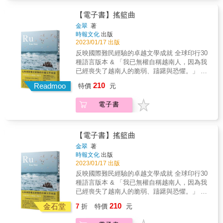
小大人的倔強，與老頑固的縝密心思，牽引出
的飛鴿、乖張的帽子、反叛的毒蛇，警察、謀
海鵰靜靜棲在橡膠樹上。突然牠們猛力往上
家 鄧惠文│精神科醫師、榮格心理分析師 蘇絢
師，年少時的阿瓜盧薩經常隨父親沿著鐵路旅
兩人不願說出的傷痛， 並在一次次互相幫助與
殺與無止盡的掩護逃亡&hellip;&hellip;宛如犯罪
衝，尖叫了二、三聲，脖子往後，鳥喙張開朝
慧│諮商心理師、璞成健康心理學堂創辦人 ──
行。多元的家庭背景與環境，讓他體會到身分
【電子書】搖籃曲
療癒中，堅硬的武裝逐漸消融，瓦解
小說的龍捲風式國族敘事。 & ‧媒體評論 &
天，翅膀拍動，身體緊繃。一會兒後，湖的那
溫暖推薦 失去的遺憾，擁有的美好，構成了我
認同的流動和複雜性，他的書寫集中在安哥拉
金翠
著
&hellip;&hellip; 【書評、知名作家、讀者一致
「揉合柯慈和馬奎斯，你會看到葡萄牙的未來
一頭傳來微弱回應。又過幾分鐘，一片白色羽
們生命的全部； 縱使悲傷如至暗深淵，愛依然
的歷史以及對身分的探究。 & ‧國際都柏林文學
時報文化
出版
讚譽】 「在這部精彩的處女作裡，講述了一個
諾貝爾獎候選人阿瓜盧薩。」 ──《Matches》
毛從雄鳥身上脫落，在一片寂靜中慢慢飄落地
會照進生命中，指引你方向。 十歲的蕾伊用不
獎評審委員會（IMPAC）評語 & 儘管《遺忘之
2023/01/17 出版
年輕女孩對抗被拋棄的命運，通過蕾伊倔強而
作者Alan Kaufman & 「在安哥拉首都魯安達，
面。」 & 哈利爾聆聽不說話，偶爾嗯嗯響應。
可思議的自律維持正常生活， 她按時起床上
書》揭示了飢餓、酷刑、殺戮的場景，並且圍
反映國際難民經驗的卓越文學成就 全球印行30
滿懷希望的內心對話，巧妙地展示了失落和孤
一棟豪華大樓的頂樓公寓裡，這名孤獨的年輕
當優素福以為他睡著，停嘴，他馬上在黑暗中
學，帶狗散步，寫功課，吃飯睡覺， 偶爾蜷縮
繞著人的「渴望遺忘」開展，然而全書的基調
種語言版本 & 「我已無權自稱越南人，因為我
獨的複雜性。」 ──全球圖書界聖經《出版人週
女子是誰？她為什麼親手築牆把自己的家封閉
冒出問題，督促優素福繼續說。有時優素福回
在媽媽的床上發呆出神， 一切努力都只為了隱
和主軸無非是「愛」&hellip;&hellip;作者賦予了
已經喪失了越南人的脆弱、躊躇與恐懼。」 &
刊》 「這是一部原創且令人印象深刻的處女
起來？她的名字叫露朵&hellip;&hellip;你無法不
想到廣袤的紅色大地上擁簇人類與動物，山崖
藏一件事──媽媽不見了。 萊緹每天坐在門廊睥
這個安哥拉故事的普世特性，使讀者毫無困難
一個女子回憶自己的一生經歷。 她是越南人，
作，是小說中的瑰寶。」 ──格雷姆．西米森
被憂悒沉思的她吸引。」 ──《科克斯書評》
聳立湖裡如火焰之牆，自己也會震懾無言。 &
210
睨世人， 扮演好「討人厭的老太婆」， 家裡發
Readmoo
的理解並在其中找到希望。阿瓜盧薩筆下的魯
特價
元
卻不屬於越南。她是加拿大人，卻有著道地的
│《紐約時報》暢銷書作者 「這個故事如此迅
（Kirkus Reviews） & 「在這個以真實事件為
優素福說：「像天堂之門。」 & 本書特色 & ●
臭的垃圾是她安全感的來源， 更是她過往美好
安達宛如蜂巢，沒有人是孤立的，這些角色也
亞洲臉孔。 & 童年，她生長在南越一戶富裕大
速地將我捲入其中，以至於我沒有意識到自己
本的故事中，安哥拉最具創造力的小說家之一
出版當年即入圍布克獎，是作家古納重要代表
的回憶，包裹住失去的傷痛。 一場意外，讓原
讓我們感受到自己與世界深深的連繫。 & ‧張亦
電子書
家庭裡，從小受到良好教育。但共產黨掌權
一直屏住呼吸，直到故事的最後&hellip;&hellip;
阿瓜盧薩，找到一個完美的故事載體，來檢視
作。 ●以非洲人的視角寫非洲大陸，顛覆歐洲
本互看不順眼的鄰居兩人，走進彼此的人生；
絢專文導讀 & 失竊的鑽石、倒掛的數字、奇怪
後，他們家的財產遭到搜刮，生活空間遭到侵
這部小說清新而敏銳，像子彈一樣刺穿心靈，
自己的國家那段動盪不安的近代歷史
中心主義意識形態書寫的非洲歷史。 ●故事人
小大人的倔強，與老頑固的縝密心思，牽引出
的飛鴿、乖張的帽子、反叛的毒蛇，警察、謀
占。 後來她家人用私藏的金箔付偷渡費。上了
又像詩篇一樣舒緩。」 ──艾米．喬．伯恩斯│
&hellip;&hellip;阿瓜盧薩與莫三比克的米亞‧科
物與古納作品《來世》相關而被稱為前傳。
兩人不願說出的傷痛， 並在一次次互相幫助與
殺與無止盡的掩護逃亡&hellip;&hellip;宛如犯罪
船後，在擁擠、黑暗的船艙裡度過許多日子，
暢銷作家 「辛酸，令人振奮，文筆優美。」
【電子書】搖籃曲
托（二〇一五年曼布克國際獎決選入圍作家）
& 齊聲推薦（按姓名筆劃排序） & 王盛弘（作
療癒中，堅硬的武裝逐漸消融，瓦解
小說的龍捲風式國族敘事。 & ‧媒體評論 &
難民們肢體交疊，嘔吐物和嬰兒的尿四濺。船
──凱薩琳．金克斯│澳洲影子獎得主 「這是一
已然成為葡語非洲最獨特鮮明的聲音。」
家） 田家綾（專欄作家） 房慧真（作家） 林
金翠
著
&hellip;&hellip; 【書評、知名作家、讀者一致
「揉合柯慈和馬奎斯，你會看到葡萄牙的未來
最後到了馬來西亞，這些「船民」被送進難民
本令人震驚的小說：文筆優美而溫柔，可愛而
──《金融時報》（Financial Times） & 「如同
蔚昀（作家） 邱常婷（小說家） 阿潑（媒體工
時報文化
出版
讚譽】 「在這部精彩的處女作裡，講述了一個
諾貝爾獎候選人阿瓜盧薩。」 ──《Matches》
營。 他們獲加拿大政府收容，飛至魁北克。在
充滿愛心，幽默又令人心碎，這些正是我們最
葡萄牙作家佩索亞、阿根廷作家波赫士，葡萄
作者） 葉佳怡（作家） 趙又萱 Abby
2023/01/17 出版
年輕女孩對抗被拋棄的命運，通過蕾伊倔強而
作者Alan Kaufman & 「在安哥拉首都魯安達，
善心人的幫助下，她慢慢恢復正常生活，但心
希望在小說中所感受到的東西。」 ──亞馬遜國
牙／安哥拉作家阿瓜盧薩也展現高超的『文學
Chao（作家，編輯） 盧郁佳（作家） 謝佩
反映國際難民經驗的卓越文學成就 全球印行30
滿懷希望的內心對話，巧妙地展示了失落和孤
一棟豪華大樓的頂樓公寓裡，這名孤獨的年輕
中永遠存在流亡者的失重與空虛。 她一度回到
外讀者 &
騙徒』本領，其虛構創造教人目眩神迷
霓（策展人／藝評人 ）& 鴻鴻（詩人、導演 ）
種語言版本 & 「我已無權自稱越南人，因為我
獨的複雜性。」 ──全球圖書界聖經《出版人週
女子是誰？她為什麼親手築牆把自己的家封閉
家鄉，然而，她發現那裡的人已經不把她視為
&hellip;&hellip;阿瓜盧薩精熟於多種體裁結構，
《天堂》是一部令人震撼的作品。和老舍的
已經喪失了越南人的脆弱、躊躇與恐懼。」 &
刊》 「這是一部原創且令人印象深刻的處女
起來？她的名字叫露朵&hellip;&hellip;你無法不
越南人。 她是兩個孩子的母親，孩子卻長得不
悠遊在間諜小說、田園敘事、內在省思之間轉
《駱駝祥子》或鄭清文的〈三腳馬〉一樣，講
一個女子回憶自己的一生經歷。 她是越南人，
作，是小說中的瑰寶。」 ──格雷姆．西米森
被憂悒沉思的她吸引。」 ──《科克斯書評》
210
像她，而有著白人臉孔。弟弟是自閉症患者。
金石堂
7
折
特價
元
換自如，同時仍能對角色投入深刻的感情，每
述的是一個純真的心靈如何墮落的故事。雖然
卻不屬於越南。她是加拿大人，卻有著道地的
│《紐約時報》暢銷書作者 「這個故事如此迅
（Kirkus Reviews） & 「在這個以真實事件為
因為孩子，她懂得了愛。 流亡三十年後，她看
個人物的故事都深烙讀者內心，迫使我們反思
非洲距離台灣遙遠，但《天堂》讓我們看到，
亞洲臉孔。 & 童年，她生長在南越一戶富裕大
速地將我捲入其中，以至於我沒有意識到自己
本的故事中，安哥拉最具創造力的小說家之一