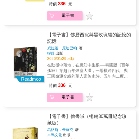
獲東南亞國協文學獎（S.E.A. Write Award）
1893）萊斯禮．史蒂芬（Leslie Stephen，
OK店，但後來我爸離開了，這裡的客人也抱著
盡腦汁記錄下身體在群山中的發光經驗。這些
336
特價
元
他們同類相聚，卻試圖隱藏情緒，不輕易吐露
泰國女作家第一人，第二本獲獎代表作 「我寫
1832-1904）艾德華．溫珀（Edward
「那種」企圖，我告訴媽和梅姨，她們認為我
文本在一百多年後讀來毫不過時，仍足以讓人
心聲，但又似彼此競賽，看誰才是最被珍視的
的書是關於，那些『消失的歷史』其實同樣塑
Whymper，1840-1911）亞伯特．F．馬默理
是男的，被毛手毛腳又不會怎樣。可是我的心
血脈賁張，更因其樸素與率真，直接反映著登
電子書
那位。然而，又有誰能支撐彼此到最後，共同
造了我們。 ──威拉蓬．尼迪巴帕 歷史是權力
（Albert F. Mummery，1855-1895）葛福瑞．
呢？我的感受有誰在乎？──奈特********四月，
山與現代人之間，某種幽祕的互為結構關係，
實現曾經的承諾？街邊屋旁的楊桃樹與梔子花
者的教科書，而記憶，是每個人心中不願散去
溫斯洛普．楊（Geoffrey Winthrop Young，
多雨潮溼的泰國小鎮，雨後的泥土芳香和梔子
原來——登山者其實就是現代人的隱喻。藉由
下，能否再見到熟悉的身影？
的鬼魂 百年前，來自貧瘠家鄉的少年阿忠，
1876-1958）喬治．雷．馬洛里（George Leigh
花甜甜的香氣混在一塊，三名青少年結為好
閱讀這些經典篇章，我們都可以成為所謂的
在暹羅魔幻的土地紮根。他在唐人街的煙火中
Mallory，1886-1924）法蘭西斯．榮赫鵬
【電子書】佛曆西沉與黑玫瑰貓的記憶的
友，瑪伊沙有如四月平凡且普通，塔灣則是耀
「沙發登山家」（Armchair Mountaineer，英語
撐起一方家業，在異鄉娶妻成家，生活看似繁
（Francis Younghusband，1863-1942）賀曼．
記憶
眼的太陽，奈特則是夜晚陰影，他們性格迥
世界對山岳故事讀者的暱稱），站上巨人們的
花似錦，心頭卻始終縈繞著那場回不去的中國
布爾（Hermann Buhl，1924-1957）馬丁．康
異，卻都是家中的局外人，猶如孤舟，渴望成
肩膀，即便未曾踏足那些群山峻嶺，也能一窺
威拉蓬．尼迪巴帕
著
夢。 當二戰火光燃起、政變陷入輪迴，個人
威（Martin Conway，1856-1937）格奧爾格・
為別人心中重要的人。他們共同建立聚會的庇
數百年來人類攀上群山所積累的、精神與智識
聯經
出版
的野心在時代洪流下顯得徒勞。阿忠的子孫在
齊美爾（Georg Simmel，1858-1918）威爾弗
護所、他們一起在雨中奔跑、他們試圖陪伴彼
2026/01/29 出版
上的珍貴遺產，當你再次走入山林，也將有更
動盪中掙扎，每個人揹負各自的鬼魂
瑞德．諾伊斯（Wilfrid Noyce，1917-1962）
此度過家庭的風暴，然而友誼真的能拯救一切
深刻的感觸、敬畏與所獲。【本書收錄文章作
在動盪中落地，在魔幻中生根──泰國版《百年
&mdash;&mdash;失戀的餘燼、背叛的隱痛，
【各界推薦】一部揉雜歐陸登山哲學、美學、
嗎？性格裡的陰暗面、被視為禁忌的話題、難
者一覽】約翰．廷德爾（John Tyndal，1820-
孤寂》穿越百年煙塵大濛，一場橫跨四代、與
以及命運留下的罪與罰。在那個泰國最混亂的
修養學……的山岳文學選集。徹底剝除了人類
以啟齒的生命歷程……真的能被彼此接受嗎？
1893）萊斯禮．史蒂芬（Leslie Stephen，
王國命運交織的華人家族史詩。五年內二度榮
年代，家族的興衰不再只是經商，而是如何在
對山的浪漫綺想，十一名作者中超過三分之一
Readmoo
他們同類相聚，卻試圖隱藏情緒，不輕易吐露
1832-1904）艾德華．溫珀（Edward
獲東南亞國協文學獎（S.E.A. Write Award）泰
被碾碎的時代裡，守住一絲生存的尊嚴。 威拉
是以身殉山，通篇是以生命鑄就的凝鍊文字，
336
特價
元
心聲，但又似彼此競賽，看誰才是最被珍視的
Whymper，1840-1911）亞伯特．F．馬默理
國女作家第一人，第二本獲獎代表作 「我寫的
蓬以破碎的「貓的記憶」，打撈起那些被劃
致命危險就藏在冒險的風格裡。山的意義不是
那位。然而，又有誰能支撐彼此到最後，共同
（Albert F. Mummery，1855-1895）葛福瑞．
書是關於，那些『消失的歷史』其實同樣塑造
除、被忽略的故事。這是一齣跨越四代的家族
誰說了算，冒險僅是「從總體生命脈絡剔出一
電子書
實現曾經的承諾？街邊屋旁的楊桃樹與梔子花
溫斯洛普．楊（Geoffrey Winthrop Young，
了我們。──威拉蓬．尼迪巴帕歷史是權力者的
傳奇，更是對生命印記的溫柔看望：在真假未
段經驗」。一如賀曼．布爾（Hermann Buhl）
下，能否再見到熟悉的身影？
1876-1958）喬治．雷．馬洛里（George Leigh
教科書，而記憶，是每個人心中不願散去的鬼
定的迷霧中，拼湊那些縈繞心頭的破碎細節，
所言:「飢渴不住索求，我卻沒有任何東西可以
Mallory，1886-1924）法蘭西斯．榮赫鵬
魂 百年前，來自貧瘠家鄉的少年阿忠，在暹
才是我們真實存在過的證明。
安撫。時間彷彿凝結，消逝得太慢，慢到我以
（Francis Younghusband，1863-1942）賀曼．
羅魔幻的土地紮根。他在唐人街的煙火中撐起
【電子書】偷書賊（暢銷30萬冊紀念珍
為這個夜晚永遠沒有盡頭。……新生的一天。
布爾（Hermann Buhl，1924-1957）馬丁．康
一方家業，在異鄉娶妻成家，生活看似繁花似
藏版）
對我來說，光線就是我的救贖。」——伍元
威（Martin Conway，1856-1937）格奧爾格・
錦，心頭卻始終縈繞著那場回不去的中國
和，「台灣山徑古道協會」理事長登山的意義
馬格斯．朱薩克
著
齊美爾（Georg Simmel，1858-1918）威爾弗
夢。 當二戰火光燃起、政變陷入輪迴，個人
──you never know，是山──深藏在每個人內心
木馬文化
出版
瑞德．諾伊斯（Wilfrid Noyce，1917-1962）
的野心在時代洪流下顯得徒勞。阿忠的子孫在