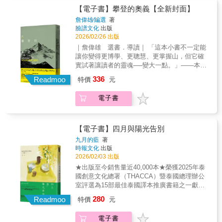
自有芙頌賦予的靈魂與意義。日積月累之下，
類登山行為背後的哲學原點試圖回答一個亙古
【電子書】攀登的奧義【全新封面】
芙頌的物品組成了一座凱末爾的博物館。凱末
難題──我們為何冒險？伍元和 「台灣山徑古
爾的博物館是她的純真，是他的病態，是一座
詹偉雄∕編選
著
道協會」理事長呂忠翰 世界公民兼探險家連
臉譜文化
出版
收藏愛之徒勞的博物館。博物館裡每一個切切
明偉 作家陳德政 作家董威言（城市山
2026/02/26 出版
訴說著愛情身世的日常小物件，都銘記著那段
人） 作家、登山者、戶外爸爸詹宏志 作家
伊斯坦堡的傾城之戀。
｜詹偉雄 選書．導讀｜ 「這本小書不一定能
鄭陸霖 國立台灣大學創新設計學院副教授謝
讓你變得更博學、更聰慧、更掌握山，但它確
哲青 作家、旅行家、知名節目主持人──推薦
實試著讓讀者的靈魂──變大一點。」——本書
高山，如此危險且致命，但仍然有無數人即使
編者 詹偉雄山，為何能成為登山者生命意義的
336
犧牲生命也要登上峰嶺。究竟登山的意義是什
Readmoo
特價
元
來源？馬洛里：登山家即是藝術家！齊美爾：
麼？自十九世紀中葉以來，登山運動興起，登
活這條命，就是為了冒這場險⋯⋯尼采：要像
山者們前仆後繼，挑戰著由阿爾卑斯到喜馬拉
電子書
花崗岩一樣原始、堅強有力社會觀察家、資深
雅的各個未登峰，也窮盡他們的思想與文采，
登山史研究者 詹偉雄 親自選文導讀精選歐洲山
想要回答出「登山的意義」之於個人的答案。
岳文學史發軔期十七篇重要經典選文，描摹人
由社會觀察家，同時也是資深登山史研究者的
類登山行為背後的哲學原點試圖回答一個亙古
【電子書】四月與陽光告別
詹偉雄先生所選編的本書，即精選由十九世紀
難題──我們為何冒險？伍元和 「台灣山徑古
九月的藍
著
中葉至二十世紀初共十一位西方登山家與思想
道協會」理事長呂忠翰 世界公民兼探險家連
時報文化
出版
家以為回應的十七篇文章，包括曾留下名言
明偉 作家陳德政 作家董威言（城市山
2026/02/03 出版
「因為山在那裡」的傳奇英國登山家喬治・
人） 作家、登山者、戶外爸爸詹宏志 作家
★出版至今銷售量近40,000本★榮獲2025年泰
雷．馬洛里（George Leigh Mallory，1886-
鄭陸霖 國立台灣大學創新設計學院副教授謝
國創意文化總署（THACCA）暨泰國總理辦公
1924）的〈做為藝術家的登山者〉（The
哲青 作家、旅行家、知名節目主持人──推薦
室評選為15部最佳泰國譯本推廣書籍之一獻給
Mountaineer as Artist）；維吉尼亞・吳爾芙的
高山，如此危險且致命，但仍然有無數人即使
所有「局外人」的情書願所有的「四月」，都
父親、英國作家暨登山家萊斯禮．史蒂芬
280
犧牲生命也要登上峰嶺。究竟登山的意義是什
Readmoo
特價
元
能找到屬於你的「陽光」充滿楊桃果香、梔子
（Leslie Stephen，1832-1904）的〈一個登山
麼？自十九世紀中葉以來，登山運動興起，登
花香、潮溼泥土芬芳的青春成長小說「我們活
家的懊悔〉（The Regrets of a
山者們前仆後繼，挑戰著由阿爾卑斯到喜馬拉
電子書
在一個稍縱即逝的時代，記得一些，忘記一
Mountaineer）；首次登上阿爾卑斯山馬特洪峰