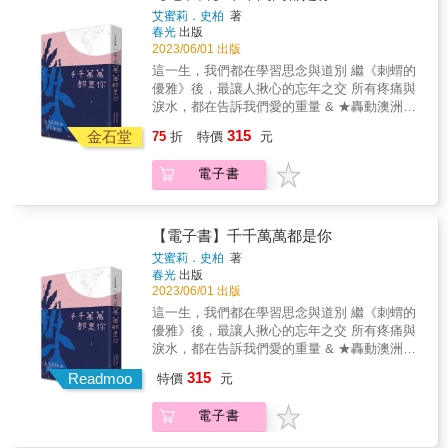
的祕密警察、調查失蹤案的記者，每個人都在
別收錄於書中。另一可供讀者參考的彩蛋是，
飢，燒毀家具和書籍維持生命，並在公寓牆上
艾蜜莉．史柏
著
一張記憶的拼圖上。《遺忘之書》是一部鋪排
《天堂》故事中的主人翁讓人聯想起《來世》
寫下自己的故事。 & 當安哥拉經歷劇烈的政治
春光
出版
精巧又天馬行空的小說，映射出戰爭的動盪，
裡的人物而被稱為前傳，這點就留待讀者在書
動盪，從殖民地到社會主義共和國，從內戰到
2023/06/01 出版
即使在苦難之中也依然保有幽默，充分體現了
中探索。 & ◆譯者何穎怡親自朗讀精彩段落◆
和平與資本主義，外面的世界也透過廣播片
這一生，我們都在學習思念與道別 繼《刺蝟的
作者對說故事與寓言的熱愛。 & ‧關於作者 &
〈慾望園林〉 & 優素福覺得自己好像噩夢方
段、隔牆的聲音、一隻鴿子腳上的紙條、瞥見
優雅》後，最讓人揪心的忘年之交 所有疼痛與
喬塞&middot;愛德華多&middot;阿瓜盧薩，
醒。他告訴哈利爾旅行途中他經常覺得自己像
窗外一位躲避追捕者的男人，一點一滴滲透到
淚水，都在告訴我們愛的重量 & ★轟動澳洲文
1960年出生在非洲安哥拉，以母語葡萄牙語寫
脫了殼的動物，暴露曠野，是頭醜惡可怖的野
露朵的生活中。直到有一天，一個男孩從街上
壇，維多利亞總理文學獎 未出版小說獎決選 ★
作，是一名作家和記者，也是安哥拉及葡萄牙
獸，盲目爬行垃圾與荊棘，沿途留下骯髒痕
315
爬到她家的露臺&hellip;&hellip; & 故事以露朵
金石堂
75
折
特價
元
百萬讀者潸然淚下，書評網「BookBrowse」
語文學界代表人物之一，也是近年角逐諾貝爾
跡。他覺得他們其實都是如此，在茫茫荒野裡
的第一人稱視角，以及第三人稱全知視角相互
2021年最佳新人作品 ★企鵝蘭登集團以六位數
文學獎的熱門人選。他的父母分別是來自巴西
蹣跚前進。他感覺的恐懼並不是害怕，更像是
交替，安哥拉的歷史透過露朵從窗口所見的人
電子書
美金搶下北美版權 High媽 黃乙白│諮商心理師
與葡萄牙的移民，母親在中學教授法語與文
自己並不真實存在，活在夢裡，跨過毀滅的邊
與故事展開，我們彷彿在旁偷聽一樣。露朵足
明太子│駐日作家 陳志恆│諮商心理師、暢銷作
學，公務員的父親為鐵路工人們擔任短期教
界。這讓他狐疑人們如此渴望的東西是什麼，
不出戶，但她與每個人的命運相連，死裡逃生
家 鄧惠文│精神科醫師、榮格心理分析師 蘇絢
師，年少時的阿瓜盧薩經常隨父親沿著鐵路旅
可以克服尋找交易過程中的這種恐懼。此行並
的葡萄牙傭兵、改頭換面的政治犯、隱藏身分
慧│諮商心理師、璞成健康心理學堂創辦人 ──
行。多元的家庭背景與環境，讓他體會到身分
【電子書】千千萬萬都是你
非全是恐懼，一點也不，但是恐懼賦予所有東
的祕密警察、調查失蹤案的記者，每個人都在
溫暖推薦 失去的遺憾，擁有的美好，構成了我
認同的流動和複雜性，他的書寫集中在安哥拉
西形體。而且他看過怎樣都無法預期的景觀。
艾蜜莉．史柏
著
一張記憶的拼圖上。《遺忘之書》是一部鋪排
們生命的全部； 縱使悲傷如至暗深淵，愛依然
的歷史以及對身分的探究。 & ‧國際都柏林文學
& 他說：「山頂的光是綠色的。我從沒想過光
春光
出版
精巧又天馬行空的小說，映射出戰爭的動盪，
會照進生命中，指引你方向。 十歲的蕾伊用不
獎評審委員會（IMPAC）評語 & 儘管《遺忘之
可以是那種顏色。空氣乾淨得像洗過似的。當
2023/06/01 出版
即使在苦難之中也依然保有幽默，充分體現了
可思議的自律維持正常生活， 她按時起床上
書》揭示了飢餓、酷刑、殺戮的場景，並且圍
清晨陽光撒落蓋滿了雪的山頭，感覺像是永
這一生，我們都在學習思念與道別 繼《刺蝟的
作者對說故事與寓言的熱愛。 & ‧關於作者 &
學，帶狗散步，寫功課，吃飯睡覺， 偶爾蜷縮
繞著人的「渴望遺忘」開展，然而全書的基調
恆，好像那一刻會永遠停留不變。黃昏時待在
優雅》後，最讓人揪心的忘年之交 所有疼痛與
喬塞&middot;愛德華多&middot;阿瓜盧薩，
在媽媽的床上發呆出神， 一切努力都只為了隱
和主軸無非是「愛」&hellip;&hellip;作者賦予了
湖邊，講話的聲音可以一直飄向天際。有一
淚水，都在告訴我們愛的重量 & ★轟動澳洲文
1960年出生在非洲安哥拉，以母語葡萄牙語寫
藏一件事──媽媽不見了。 萊緹每天坐在門廊睥
這個安哥拉故事的普世特性，使讀者毫無困難
晚，我們在山區，停在瀑布旁。那瀑布美到好
壇，維多利亞總理文學獎 未出版小說獎決選 ★
作，是一名作家和記者，也是安哥拉及葡萄牙
315
睨世人， 扮演好「討人厭的老太婆」， 家裡發
Readmoo
的理解並在其中找到希望。阿瓜盧薩筆下的魯
特價
元
像一切圓滿。我從未見過那麼美的東西。你能
百萬讀者潸然淚下，書評網「BookBrowse」
語文學界代表人物之一，也是近年角逐諾貝爾
臭的垃圾是她安全感的來源， 更是她過往美好
安達宛如蜂巢，沒有人是孤立的，這些角色也
聽見神明的呼吸。然後一個男人跑來想趕走我
2021年最佳新人作品 ★企鵝蘭登集團以六位數
文學獎的熱門人選。他的父母分別是來自巴西
的回憶，包裹住失去的傷痛。 一場意外，讓原
讓我們感受到自己與世界深深的連繫。 & ‧張亦
電子書
們。不管白天晚上，每一個地方都因各種聲響
美金搶下北美版權 High媽 黃乙白│諮商心理師
與葡萄牙的移民，母親在中學教授法語與文
本互看不順眼的鄰居兩人，走進彼此的人生；
絢專文導讀 & 失竊的鑽石、倒掛的數字、奇怪
嗡鳴震動。一天下午靠近湖邊，我看到兩頭吼
明太子│駐日作家 陳志恆│諮商心理師、暢銷作
學，公務員的父親為鐵路工人們擔任短期教