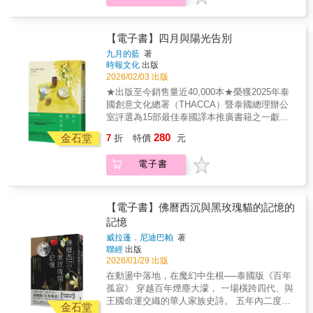
雅的各個未登峰，也窮盡他們的思想與文采，
些。然而我卻心思用盡，努力想在某人心上刻
的艾德華．溫珀（Edward Whymper，1840-
想要回答出「登山的意義」之於個人的答案。
下永難抹滅的痕跡，即使我知道自己是多麼平
1911）的〈「但是，繩索斷了！」〉（”But the
由社會觀察家，同時也是資深登山史研究者的
凡無奇。」********那晚，午後熱氣仍留在屋
Rope Broke”）；曾帶領英國遠征西藏、前皇家
【電子書】四月與陽光告別
詹偉雄先生所選編的本書，即精選由十九世紀
中，隔壁房間傳出媽的啜泣聲，從此，我再也
地理協會主席法蘭西斯．榮赫鵬（Francis
九月的藍
著
中葉至二十世紀初共十一位西方登山家與思想
沒有看到爸回來過。媽是夜班護理師，後來比
Younghusband，1863-1942）的〈聖母峰二君
時報文化
出版
家以為回應的十七篇文章，包括曾留下名言
較常住在醫院附近友人家，而我已經無法與她
子〉（Mallory and Irvine）；以及著名德國社
2026/02/03 出版
「因為山在那裡」的傳奇英國登山家喬治・
正常說話。──瑪伊沙我想不起我的親生母親，
會學家格奧爾格．齊美爾（Georg Simmel，
★出版至今銷售量近40,000本★榮獲2025年泰
雷．馬洛里（George Leigh Mallory，1886-
我爸在我很小的時候再婚，結了一次又一次的
1858-1918）的多篇談論山岳文化、藝術與美學
國創意文化總署（THACCA）暨泰國總理辦公
1924）的〈做為藝術家的登山者〉（The
婚，現在已是第七次。你覺得一個人可以重複
的專文等諸多作品。他們除了是當時在世界峰
室評選為15部最佳泰國譯本推廣書籍之一獻給
Mountaineer as Artist）；維吉尼亞・吳爾芙的
愛上多少新對象？在這之中又有沒有可能愛過
嶺上冒險犯難的登山者，也是鍾情於寫作的詩
所有「局外人」的情書願所有的「四月」，都
父親、英國作家暨登山家萊斯禮．史蒂芬
280
我？──塔灣原本這應該是以食物為主的卡拉
金石堂
人和散文家，在一世紀前，他們埋首書房，絞
7
折
特價
元
能找到屬於你的「陽光」充滿楊桃果香、梔子
（Leslie Stephen，1832-1904）的〈一個登山
OK店，但後來我爸離開了，這裡的客人也抱著
盡腦汁記錄下身體在群山中的發光經驗。這些
花香、潮溼泥土芬芳的青春成長小說「我們活
家的懊悔〉（The Regrets of a
「那種」企圖，我告訴媽和梅姨，她們認為我
文本在一百多年後讀來毫不過時，仍足以讓人
電子書
在一個稍縱即逝的時代，記得一些，忘記一
Mountaineer）；首次登上阿爾卑斯山馬特洪峰
是男的，被毛手毛腳又不會怎樣。可是我的心
血脈賁張，更因其樸素與率真，直接反映著登
些。然而我卻心思用盡，努力想在某人心上刻
的艾德華．溫珀（Edward Whymper，1840-
呢？我的感受有誰在乎？──奈特********四月，
山與現代人之間，某種幽祕的互為結構關係，
下永難抹滅的痕跡，即使我知道自己是多麼平
1911）的〈「但是，繩索斷了！」〉（”But the
多雨潮溼的泰國小鎮，雨後的泥土芳香和梔子
原來——登山者其實就是現代人的隱喻。藉由
凡無奇。」********那晚，午後熱氣仍留在屋
Rope Broke”）；曾帶領英國遠征西藏、前皇家
【電子書】佛曆西沉與黑玫瑰貓的記憶的
花甜甜的香氣混在一塊，三名青少年結為好
閱讀這些經典篇章，我們都可以成為所謂的
中，隔壁房間傳出媽的啜泣聲，從此，我再也
地理協會主席法蘭西斯．榮赫鵬（Francis
記憶
友，瑪伊沙有如四月平凡且普通，塔灣則是耀
「沙發登山家」（Armchair Mountaineer，英語
沒有看到爸回來過。媽是夜班護理師，後來比
Younghusband，1863-1942）的〈聖母峰二君
眼的太陽，奈特則是夜晚陰影，他們性格迥
威拉蓬．尼迪巴帕
著
世界對山岳故事讀者的暱稱），站上巨人們的
較常住在醫院附近友人家，而我已經無法與她
子〉（Mallory and Irvine）；以及著名德國社
聯經
出版
異，卻都是家中的局外人，猶如孤舟，渴望成
肩膀，即便未曾踏足那些群山峻嶺，也能一窺
正常說話。──瑪伊沙我想不起我的親生母親，
會學家格奧爾格．齊美爾（Georg Simmel，
2026/01/29 出版
為別人心中重要的人。他們共同建立聚會的庇
數百年來人類攀上群山所積累的、精神與智識
我爸在我很小的時候再婚，結了一次又一次的
1858-1918）的多篇談論山岳文化、藝術與美學
護所、他們一起在雨中奔跑、他們試圖陪伴彼
在動盪中落地，在魔幻中生根──泰國版《百年
上的珍貴遺產，當你再次走入山林，也將有更
婚，現在已是第七次。你覺得一個人可以重複
的專文等諸多作品。他們除了是當時在世界峰
此度過家庭的風暴，然而友誼真的能拯救一切
孤寂》 穿越百年煙塵大濛， 一場橫跨四代、與
深刻的感觸、敬畏與所獲。【本書收錄文章作
愛上多少新對象？在這之中又有沒有可能愛過
嶺上冒險犯難的登山者，也是鍾情於寫作的詩
嗎？性格裡的陰暗面、被視為禁忌的話題、難
王國命運交織的華人家族史詩。 五年內二度榮
者一覽】約翰．廷德爾（John Tyndal，1820-
我？──塔灣原本這應該是以食物為主的卡拉
金石堂
人和散文家，在一世紀前，他們埋首書房，絞
以啟齒的生命歷程……真的能被彼此接受嗎？