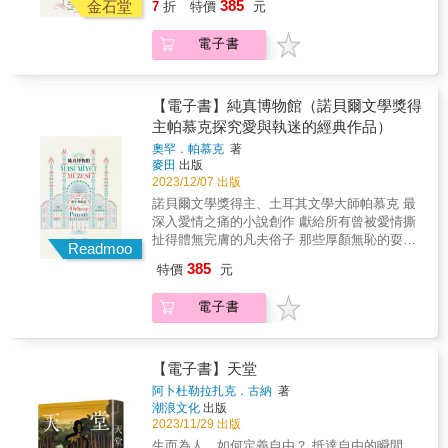
385
是一場戰爭，那麼莫三比克持續不斷的內戰也
金石堂
城市物語更是一本在書寫與身分認同間擺盪的
7
折
特價
元
音》、《二手時代》。&各界推薦（依姓氏筆畫
把玩也不厭倦的戀物之癖 那些收藏與展示的必
&《隱形大象的狩獵人》是獻給那些讓我相信莫
的模樣而對任何紅色物品感到恐懼，還是那在
述之上，故事層層堆砌起來。聰明！創新！──
是另一種病毒，因此作者寫下在路邊招攬卡車
作者自傳&&▌名家推介不管作家如何以國家、
排序）王文靜／前商周集團執行長王聰威／小
須 說的都是── 我怎麼能夠不愛妳！ & 「有時
三比克是由無數小故事組成的人們。他們不想
訪談前後反覆不定，有時陷入自我審查而不斷
英國專欄作家史考特．馬克林 & 富有創造力
逃亡的難民、逃亡的人們圍繞在臨盆的孕婦周
歷史、文化、宗教為題材，都得回到藝術書寫
電子書
說家王薇君／中華民國兒童權益促進協會創會
我會一動不動地站在一個角落，傾聽內心痛苦
繼續隱形，然而，每一天，他們都得爬上擠滿
推翻，無法輕易說出口的真實。&◆「赤色百
&hellip;&hellip;生意盎然的現代國族史詩。──
圍，準備掐死正要出生的嬰兒，因為害怕嬰兒
的技藝，吸引我們把一本書讀下去的，是作者
理事長冬陽／小說書評人吳玉山／中研院院
的漣漪，努力要讓自己那喊著芙頌、芙頌、芙
人的卡車，冒著除了隱形之外沒有其他選擇的
科」烏托邦系列五部曲 ◆本書是烏托邦系列五
英國《週日泰晤士報》 & 一部出色的小說，如
啼哭會害死所有人&hellip;&hellip;作者透過二十
獨特於眾人的書寫藝術。《黑色之書》以偵探
士、中研院政治所特聘研究員吳維寧／以色列
頌的心臟平靜下來&hellip;&hellip;」 其實，凱
命運與風險才能回到家。因此，這些故事是為
部曲中的首部曲，此系列為亞歷塞維奇耗時數
同土耳其風味軟糖般，為讀者的頭腦帶來一場
六篇短篇故事折射出莫三比克的對立日常，雖
推理的方式開展一個尋找文字與身分的過程，
自由作家何飛鵬／城邦出版集團首席執行長李
末爾曾經擁有芙頌，並且是最純真而完整的芙
了讓他們能被看見。&mdash;&mdash;米亞・
【電子書】純真博物館（諾貝爾文學獎得
十年，訪談超過千人所寫下的「蘇聯」人聲紀
美味而精巧的饗宴&hellip;&hellip;設計布局有如
然充滿災難、荒誕、與痛苦，但溫情、勇氣與
這過程裡羅織許多歷史、宗教、人性的認知，
彥龍／中山女高退休歷史教師東年／小說家阿
頌。然而，如同凱末爾的自白：任何人在當下
科托&這些報紙專欄以獨特的視角觀察時事，展
錄，內容橫跨二戰、蘇聯對阿富汗戰爭、車諾
主帕慕克探究愛與執迷的經典作品）
波斯地毯。──美國《舊金山記事報》 & 一部非
希望也不斷閃爍其中，正如米亞&middot;科托
包含幽微感人的愛情，隱喻書寫的行為和影響
潑／文字工作者南方朔／文化評論人胡淑雯／
都不會知道自己正在經歷一生中最幸福的時
示在最艱難的情況下誕生的小小抵抗和共謀，
比事件至蘇聯解體，留下這段長達七十多年的
比尋常、令人急得跺腳的小說。──美國《國家
所言，莫三比克人時刻生活在戰爭、貧窮和道
奧罕．帕慕克
著
力，逐漸歸向生命的提問：一個人一旦有了閱
作家胡慕情／鏡文學文化組採訪主任郝譽翔／
刻。或許正因如此，本想「永遠把她捧在手心
為我們呈現這個被武裝衝突和自然災害所影響
歷史見證。在書中，讀者能夠看見一場社會主
雜誌》 & 土耳其小說家帕慕克創新而顯得散漫
麥田
出版
德危機之中的民族不能太悲觀。因此，他在
讀行為，他還是不是自己？──作家蔡素芬&透
台北教育大學語創系教授、作家陳仁姮／俄羅
裡」的凱末爾，竟讓芙頌從他手中溜走，甚至
的國家&mdash;&mdash;莫三比克的生動畫
義實驗的理想與殞落，以及遭國家忽略的小人
雜蕪的新作《黑色之書》可比令人目眩神迷的
2023/12/07 出版
《隱形大象的狩獵人》一書中不僅捕捉、重塑
過這種「拾荒」文字記憶及歷史殘留痕跡，敘
斯聖彼得堡大學歷史學博士、陽明交通大學通
是從他手中摔落。 從此以後，為了不斷回到那
像，這是需要一位翻譯的，而米亞・科托以細
物集體現身。五部曲依照原文出版時間分別
阿拉伯式花紋圖案，充滿精采的小故事、形而
現實，也讓讀者看到莫三比克人即便患著各種
諾貝爾文學獎得主、土耳其文學大師帕慕克 最
事者將博斯普魯斯海峽所連結的東方與西方、
識中心副教授陳文茜／文茜的世界周報主持人
「一生中最幸福的時刻」，凱末爾在遠遠思念
膩的散文、對細節的關注、善於玩弄誤解的能
為：《戰爭沒有女人的臉》、《我還是想你，
上的思想辯證、夢境、象徵寓言、荒謬主義幽
疾病，經歷相同又不同的戰爭，活在孤獨、悲
深入愛情之痛的小說創作 獻給所有曾被愛情撕
現代與過去、自我與他人、虛構與真相，整個
陳宜倩／世新大學性別研究所教授陳明莉／世
芙頌的痛苦以及放下自尊去靠近芙頌的難堪間
力，以及他對這個國家的瞭解
媽媽》、《鋅皮娃娃兵》、《車諾比的聲
默、童年回憶、政治與社會諷刺和深入歷史之
傷或憤怒之中，卻也擁有愛與做夢的能力。
扯得體無完膚的凡夫俗子 那些厚顏無恥的耍賴
挖掘出來加以從內引爆或重新尋夢
新大學性別研究所副教授陳昭珍／台灣師範大
撕扯，並陷入了不斷竊取芙頌身邊物品的惡
Readmoo
&mdash;&mdash;他出生於莫三比克，以生物
音》、《二手時代》。&各界推薦（依姓氏筆畫
旅。──《出版者週刊》 & 本書沉浸在伊斯坦堡
&《隱形大象的狩獵人》是獻給那些讓我相信莫
不走 那些竊取妳切身之物的病態行徑 那些百般
&hellip;&hellip;這種歷史記憶與文字之謎的匯
學圖書資訊學研究所名譽教授陳祺勳／個人意
癖。從做愛時掉落的耳墜，到電視機上一個又
學家的視角，從北到南認識這個國家
385
排序）王文靜／前商周集團執行長王聰威／小
特價
元
的氣息與景物之中，著實獨一無二。──美國
三比克是由無數小故事組成的人們。他們不想
把玩也不厭倦的戀物之癖 那些收藏與展示的必
通，大概是帕慕克最為可觀的面向。──清華大
見部落格格主陳樂融／作家、主持人陳穎青／
一個的小狗擺飾，從她的鏡子、她的梳子、她
&mdash;&mdash;回應此呼喚。
說家王薇君／中華民國兒童權益促進協會創會
《圖書館學刊》 &
繼續隱形，然而，每一天，他們都得爬上擠滿
須 說的都是── 我怎麼能夠不愛妳！ & 「有時
學外國語文學系退休教授廖炳惠&▌重量媒體評
資深出版人郭強生／作家、教授張正／燦爛時
的髮夾，到歷經八年蒐集來的4,213個菸頭。在
&mdash;&mdash;Vis&atilde;o 雜誌&米亞
理事長冬陽／小說書評人吳玉山／中研院院
電子書
人的卡車，冒著除了隱形之外沒有其他選擇的
我會一動不動地站在一個角落，傾聽內心痛苦
論&一場黑暗、精采、新穎創作的壯麗飛行
光東南亞主題書店負責人張亦絢／作家張翠容
凱末爾眼中，每一個物品都象徵了與芙頌共處
&middot;科托依舊聚焦莫三比克，以「狩獵
士、中研院政治所特聘研究員吳維寧／以色列
命運與風險才能回到家。因此，這些故事是為
的漣漪，努力要讓自己那喊著芙頌、芙頌、芙
&hellip;&hellip;提供多樣化的閱讀樂趣，從哥德
／香港新聞工作者張鐵志／文化與政治評論作
的某一個當下，每一個物品都自有芙頌賦予的
人」的耐心和細緻入微的觀察力，書寫當代人
自由作家何飛鵬／城邦出版集團首席執行長李
了讓他們能被看見。&mdash;&mdash;米亞・
頌的心臟平靜下來&hellip;&hellip;」 其實，凱
式、波赫士式到其他風格，最傑出的一點是將
家莊德仁／台灣師範大學歷史博士、建國中學
靈魂與意義。 日積月累之下，芙頌的物品組成
在不同空間維度的個體與集體生活，挖掘被大
彥龍／中山女高退休歷史教師東年／小說家阿
科托&這些報紙專欄以獨特的視角觀察時事，展
末爾曾經擁有芙頌，並且是最純真而完整的芙
伊斯坦堡呈現為一個邪惡、複雜之城。──英國
【電子書】天堂
歷史教師馮喬蘭／人本教育基金會執行長游美
了一座凱末爾的博物館。凱末爾的博物館是她
流行病掩蓋的多重現實。這些現實往往是沉默
潑／文字工作者南方朔／文化評論人胡淑雯／
示在最艱難的情況下誕生的小小抵抗和共謀，
頌。然而，如同凱末爾的自白：任何人在當下
小說家派翠克．麥克葛瑞茲（Patrick
惠／高雄師範大學性別教育研究所教授黃益中
的純真，是他的病態，是一座收藏愛之徒勞的
阿卜杜勒拉扎克．古納
著
的，幽居於世人的盲區，是那些「隱形的大
作家胡慕情／鏡文學文化組採訪主任郝譽翔／
為我們呈現這個被武裝衝突和自然災害所影響
都不會知道自己正在經歷一生中最幸福的時
McGrath）&這部異乎尋常而令人目眩神迷的作
／熱血公民教師、《思辨》作者葉大華／監察
潮浪文化
出版
博物館。博物館裡每一個切切訴說著愛情身世
象」，而科托作為「獵象人」，為小人物們提
台北教育大學語創系教授、作家陳仁姮／俄羅
的國家&mdash;&mdash;莫三比克的生動畫
刻。或許正因如此，本想「永遠把她捧在手心
品賦予偵探小說截然不同的風貌，使謀殺案不
委員詹宏志／作家、網路家庭董事長蔣亞妮／
2023/11/29 出版
的日常小物件，都銘記著那段伊斯坦堡的傾城
供了一個可被看見的舞台，帶領讀者了解其背
斯聖彼得堡大學歷史學博士、陽明交通大學通
像，這是需要一位翻譯的，而米亞・科托以細
裡」的凱末爾，竟讓芙頌從他手中溜走，甚至
再能穩坐此類作品終極謎底的崇高地位，也讓
作家鄭芳婷／台灣大學台灣文學研究所副教授
之戀。 &
生而為人，如何定義自由？ 抵達自由的瞬間，
後的集體不確定性、災難與創傷、希望與夢
識中心副教授陳文茜／文茜的世界周報主持人