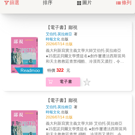
篩選
排序
圖片
條列
【電子書】鄙視
艾伯托‧莫拉維亞
著
時報文化
出版
2026/07/14 出版
義大利新寫實主義文學大師艾伯托‧莫拉維亞
●15度諾貝爾文學獎提名●創作屢遭法西斯當局
和天主教教廷查禁殘酷、冷漠而又濃烈，令人
窒息的情感與愛恨。「她的沉默，曾經充滿愛
322
Readmoo
特價
元
意，如今成了對他的鄙視。」●法國新浪潮電影
導演高達（Jean-Luc Godard）經典電影《輕
電子書
蔑》之原著小說「20世紀最令人難忘的100本
書」之一——法國《世界報》與法雅克書店
（Fnac）《鄙視》以戰後時期的義大利羅馬電
影製片業為背景，探討了一段婚姻的破裂。里
【電子書】鄙視
卡多與妻子艾蜜莉亞原本擁有幸福美滿的婚
艾伯托‧莫拉維亞
著
姻，彼此深愛。然而為了滿足艾蜜莉亞，背負
時報文化
出版
了房貸與種種沉重的生活開銷，里卡多因而放
2026/07/14 出版
棄了熱愛的劇場抱負，轉而投身電影編劇，卻
義大利新寫實主義文學大師 艾伯托‧莫拉維亞
面臨創作和婚姻的雙重危機。製片人巴蒂斯塔
●15度諾貝爾文學獎提名 ●創作屢遭法西斯當局
介入他們的婚姻，里卡多察覺妻子艾蜜莉亞對
和天主教教廷查禁 殘酷、冷漠而又濃烈，令人