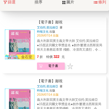
篩選
排序
圖片
條列
【電子書】鄙視
艾伯托‧莫拉維亞
著
時報文化
出版
2026/07/14 出版
義大利新寫實主義文學大師 艾伯托‧莫拉維亞
●15度諾貝爾文學獎提名 ●創作屢遭法西斯當局
和天主教教廷查禁 殘酷、冷漠而又濃烈，令人
窒息的情感與愛恨。 「她的沉默，曾經充滿愛
322
金石堂
7
折
特價
元
意，如今成了對他的鄙視。」 ●法國新浪潮電
影導演高達（Jean-Luc Godard）經典電影《輕
電子書
蔑》之原著小說 「20世紀最令人難忘的100本
書」之一 &mdash;&mdash;法國《世界報》與
法雅克書店（Fnac） 《鄙視》以戰後時期的義
大利羅馬電影製片業為背景，探討了一段婚姻
【電子書】鄙視
的破裂。 里卡多與妻子艾蜜莉亞原本擁有幸福
艾伯托‧莫拉維亞
著
美滿的婚姻，彼此深愛。然而為了滿足艾蜜莉
時報文化
出版
亞，背負了房貸與種種沉重的生活開銷，里卡
2026/07/14 出版
多因而放棄了熱愛的劇場抱負，轉而投身電影
義大利新寫實主義文學大師艾伯托‧莫拉維亞
編劇，卻面臨創作和婚姻的雙重危機。製片人
●15度諾貝爾文學獎提名●創作屢遭法西斯當局
巴蒂斯塔介入他們的婚姻，里卡多察覺妻子艾
和天主教教廷查禁殘酷、冷漠而又濃烈，令人