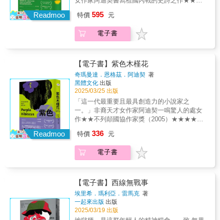
女作家阿迪契書寫祖國內戰的史詩之作★★全
紛亂的政治情勢則構成暗潮洶湧的隱憂。本書
久，奇蹟似地甦醒之後，面對的是搶劫與二級
芬‧金「我愛這傢伙的作品，讀讀這本你就知道
奔到伊斯坦堡的那天說起。那個夜晚，他終於
球女性作家最高殊榮「女性小說獎」得主
反映了豐富、多元又蓬勃的都市生活，本書絕
595
謀殺罪名帶來的漫長刑期。服刑期間，奧迪身
Readmoo
為什麼了。」──李‧查德「年度最優秀的故事之
特價
元
走向他寫了三年情書的那位女孩。他並不知
（2007）★★★★美國國家書評人協會獎決選
對是這位天才作家的一大傑作。——《科克斯
邊的威脅恐嚇、暴力攻擊毫不間斷，幾乎隨時
一，希臘悲劇般的緊湊張力逐頁展開。」
道，他正朝著自己壯麗的未來走去，也朝著這
作品（2007）★★★★「麥克阿瑟獎」得主
書評》（焦點書評）本書是寫給當代土耳其的
有人準備置他於死地。原來搶案中失竊的七百
──《達拉斯晨間新聞》「洛勃森創造了迷人的
電子書
輝煌城市一代又一代的人們走去。本書以梅夫
（2008）★★★★《時人》雜誌、《紐約時
情書，更是獻給伊斯坦堡的情書⋯⋯堪稱帕慕
萬美金依然下落不明，各方勢力都對奧迪軟硬
角色，賦予他們絕妙的對話，即便情節不可思
魯特為主人翁，兼以他身邊人們娓娓自述，再
報》年度好書★★「比亞法拉共和國或許消失
克筆下讀來極為暢快的小說，很適合剛開始認
兼施地逼問，但他不可思議地撐過了十年，仍
議，讀者仍會一路追隨這個好故事。」──《聖
次以多重視角展現帕慕克式的眾聲喧譁，超越
了，可是幸好有阿迪契，比亞法拉不會被遺
識這位作家的讀者。——《華盛頓郵報》帕慕
舊守口如瓶。然而，就在刑期屆滿的前一天，
路易郵報》「洛勃森的寫作技巧依舊無庸置
《我的名字叫紅》千絲萬縷的情節編織，更勝
忘。」一九六七年爆發的奈及利亞內戰，將這
【電子書】紫色木槿花
克的最新小說用巧妙的描寫手法，讓充滿文化
奧迪逃獄了。當年因破獲搶案立功的警察再一
疑：他寫出令人難忘的角色，交織在讓人無法
《純真博物館》柔情細膩的傾城之戀，以人物
個國家撕裂成了兩半。在戰爭前，厄格烏是一
衝突的伊斯坦堡，四十年歷史就此躍然眼前。
奇瑪曼達．恩格茲．阿迪契
著
次對這名逃犯撒下天羅地網，關切贓款去向的
抗拒的故事中。」──《科克斯書評》「極度刺
為梭，再度敞開伊斯坦堡的神祕大門，縝密織
名來自貧窮村莊的男孩，他在大學講師歐登尼
——《紐約時報書評》（年度選書）《我心中
黑體文化
出版
黑幫也立刻開始行動，與腐敗的獄卒聯手，利
激的驚悚小說......文筆優美，充滿詩意。」──
出由無數小人物打造的偉大城市風景。▍各界
伯的家裡擔任僕人；歐登尼伯的戀人歐拉娜出
的陌生人》壯闊波瀾又貼近生活，帕慕克以其
2025/03/25 出版
用奧迪在獄中唯一的朋友摩斯探查他的下落。
英國《週日鏡報》「具有高度原創性......洛勃
讚譽一部神奇的文學鉅獻！──《費城詢問報》
身奈及利亞的上層階級，她卻拋下優渥生活，
獨特的方式，賦予其文句飽滿的情感、若有似
「這一代最重要且最具創造力的小說家之
他們十年來患難與共的友誼是否禁得起這次攸
森在序言中告訴我們『這是我命中註定要寫的
帕慕克跟隨著不完美但引人共鳴的主角，以及
和抱持革命思想的歐登尼伯同居；而理查，一
無的憂鬱與同理心⋯⋯本書絕對是文壇上了不
一。」非裔天才女作家阿迪契一鳴驚人的處女
關性命的考驗？性格好強、不畏權勢的聯邦探
書』，他說得沒錯。」──英國《文學評論》
形形色色的配角，橫跨五十年歷史，而土耳其
位內向的英國人，則深深為歐拉娜神秘的雙胞
起的成就。——《印度斯坦時報》字裡行間盡
作★★不列顛國協作家獎（2005）★★★★赫
員黛瑟蕊也介入了調查，卻發現十年前運鈔車
「這是一本超棒的驚悚小說，展示了洛勃森挑
紛亂的政治情勢則構成暗潮洶湧的隱憂。本書
胎姊妹凱妮內所吸引，並一步步建立了對伊博
是帕慕克對伊斯坦堡的熱愛，憑著細膩的描寫
斯頓／賴特遺產獎（2004）★★★★布克獎入
遭劫持的過程疑點重重，為什麼當時光憑缺東
戰讀者期待的能力，以及對不同主題與風格的
反映了豐富、多元又蓬勃的都市生活，本書絕
336
族的認同。隨著豪薩族和伊博族的衝突愈演愈
Readmoo
特價
元
能力，他清晰勾勒出新與舊、都市與鄉下、傳
圍（2004）★★★★女性文學獎入圍（2004）
缺西的證據和奧迪的認罪自白就足以結案？各
處理。強力推薦！」──《雪梨先鋒晨報》
對是這位天才作家的一大傑作。——《科克斯
烈，伊博族宣布從奈及利亞獨立，成立比亞法
統和現代之間衝突⋯⋯宛如吸晴的繁華錦
★★從紫色的木槿花，我第一次聞到自由的香
路人馬都迫切想要找到奧迪，有的企圖重建搶
書評》（焦點書評）本書是寫給當代土耳其的
拉共和國，內戰頓時爆發。他們的生活被徹底
電子書
繡⋯⋯雖然敘事主要是第三人稱並以梅夫魯特
氣……十五歲的凱姆比利與她的哥哥賈賈住在
案的真相，有的不管他的生死，只在乎他從未
情書，更是獻給伊斯坦堡的情書⋯⋯堪稱帕慕
顛覆，分崩離析，只能在殘缺的愛中尋找希
為主角，但其他不同角色的聲音一再打斷敘
奈及利亞埃努古一座華麗的大宅中，他們衣食
透露的鉅款流向。但他們都不明白，他的消失
克筆下讀來極為暢快的小說，很適合剛開始認
望……《半輪黃日》是阿迪契在世界文壇奠定
事，分別從各自角度來拓展故事的廣度。要是
無缺，卻活在父親尤金嚴厲管束的陰影之下，
不是為了自保、不是為了復仇、也不是為了那
識這位作家的讀者。——《華盛頓郵報》帕慕
地位的代表作，她以細膩無比的洞察力，宏大
由其他平庸的作家執筆，這樣的敘事技巧可能
時時刻刻都必須遵從尤金規定的宗教戒律行
七百萬美金，而是因為他在此生僅有的短暫幸
【電子書】西線無戰事
克的最新小說用巧妙的描寫手法，讓充滿文化
且充滿野心的架構，將這場被世人遺忘的戰
站不住腳，但交給帕慕克就不成問題，還能嫻
事。尤金是事業成功的商人，對外樂善好施，
福時光中，曾經許下承諾，要不計一切代價保
衝突的伊斯坦堡，四十年歷史就此躍然眼前。
埃里希．瑪利亞．雷馬克
著
爭，和比亞法拉的國家命運，編織到她筆下栩
熟地變出精采的戲法。——《溫尼伯自由報》
備受外界尊敬，但在家裡卻有著不為人知的黑
護另一個無辜之人……┤佳評讚譽├「《死活不
——《紐約時報書評》（年度選書）《我心中
一起來出版
出版
栩如生的角色和故事中，使讀者為他們的處境
帕慕克再度施展精湛的說故事能力⋯⋯帕慕克
暗一面。當奈及利亞因軍事政變而陷入動盪
論》是一部讓人神經緊繃的驚悚小說，有著次
的陌生人》壯闊波瀾又貼近生活，帕慕克以其
2025/03/19 出版
時而揪心，時而感動。這部小說精彩描繪出奈
在《我心中的陌生人》中體現的關懷有其獨特
時，凱姆比利與賈賈被送往恩蘇卡的姑姑家。
等犯罪小說與懸疑小說常欠缺的真心和靈魂。
獨特的方式，賦予其文句飽滿的情感、若有似