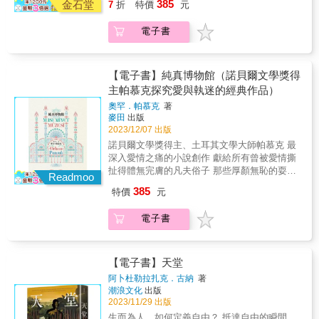
385
是一場戰爭，那麼莫三比克持續不斷的內戰也
金石堂
城市物語更是一本在書寫與身分認同間擺盪的
7
折
特價
元
音》、《二手時代》。&各界推薦（依姓氏筆畫
把玩也不厭倦的戀物之癖 那些收藏與展示的必
&《隱形大象的狩獵人》是獻給那些讓我相信莫
的模樣而對任何紅色物品感到恐懼，還是那在
述之上，故事層層堆砌起來。聰明！創新！──
是另一種病毒，因此作者寫下在路邊招攬卡車
作者自傳&&▌名家推介不管作家如何以國家、
排序）王文靜／前商周集團執行長王聰威／小
須 說的都是── 我怎麼能夠不愛妳！ & 「有時
三比克是由無數小故事組成的人們。他們不想
訪談前後反覆不定，有時陷入自我審查而不斷
英國專欄作家史考特．馬克林 & 富有創造力
逃亡的難民、逃亡的人們圍繞在臨盆的孕婦周
歷史、文化、宗教為題材，都得回到藝術書寫
電子書
說家王薇君／中華民國兒童權益促進協會創會
我會一動不動地站在一個角落，傾聽內心痛苦
繼續隱形，然而，每一天，他們都得爬上擠滿
推翻，無法輕易說出口的真實。&◆「赤色百
&hellip;&hellip;生意盎然的現代國族史詩。──
圍，準備掐死正要出生的嬰兒，因為害怕嬰兒
的技藝，吸引我們把一本書讀下去的，是作者
理事長冬陽／小說書評人吳玉山／中研院院
的漣漪，努力要讓自己那喊著芙頌、芙頌、芙
人的卡車，冒著除了隱形之外沒有其他選擇的
科」烏托邦系列五部曲 ◆本書是烏托邦系列五
英國《週日泰晤士報》 & 一部出色的小說，如
啼哭會害死所有人&hellip;&hellip;作者透過二十
獨特於眾人的書寫藝術。《黑色之書》以偵探
士、中研院政治所特聘研究員吳維寧／以色列
頌的心臟平靜下來&hellip;&hellip;」 其實，凱
命運與風險才能回到家。因此，這些故事是為
部曲中的首部曲，此系列為亞歷塞維奇耗時數
同土耳其風味軟糖般，為讀者的頭腦帶來一場
六篇短篇故事折射出莫三比克的對立日常，雖
推理的方式開展一個尋找文字與身分的過程，
自由作家何飛鵬／城邦出版集團首席執行長李
末爾曾經擁有芙頌，並且是最純真而完整的芙
了讓他們能被看見。&mdash;&mdash;米亞・
【電子書】純真博物館（諾貝爾文學獎得
十年，訪談超過千人所寫下的「蘇聯」人聲紀
美味而精巧的饗宴&hellip;&hellip;設計布局有如
然充滿災難、荒誕、與痛苦，但溫情、勇氣與
這過程裡羅織許多歷史、宗教、人性的認知，
彥龍／中山女高退休歷史教師東年／小說家阿
頌。然而，如同凱末爾的自白：任何人在當下
科托&這些報紙專欄以獨特的視角觀察時事，展
錄，內容橫跨二戰、蘇聯對阿富汗戰爭、車諾
主帕慕克探究愛與執迷的經典作品）
波斯地毯。──美國《舊金山記事報》 & 一部非
希望也不斷閃爍其中，正如米亞&middot;科托
包含幽微感人的愛情，隱喻書寫的行為和影響
潑／文字工作者南方朔／文化評論人胡淑雯／
都不會知道自己正在經歷一生中最幸福的時
示在最艱難的情況下誕生的小小抵抗和共謀，
比事件至蘇聯解體，留下這段長達七十多年的
比尋常、令人急得跺腳的小說。──美國《國家
所言，莫三比克人時刻生活在戰爭、貧窮和道
奧罕．帕慕克
著
力，逐漸歸向生命的提問：一個人一旦有了閱
作家胡慕情／鏡文學文化組採訪主任郝譽翔／
刻。或許正因如此，本想「永遠把她捧在手心
為我們呈現這個被武裝衝突和自然災害所影響
歷史見證。在書中，讀者能夠看見一場社會主
雜誌》 & 土耳其小說家帕慕克創新而顯得散漫
麥田
出版
德危機之中的民族不能太悲觀。因此，他在
讀行為，他還是不是自己？──作家蔡素芬&透
台北教育大學語創系教授、作家陳仁姮／俄羅
裡」的凱末爾，竟讓芙頌從他手中溜走，甚至
的國家&mdash;&mdash;莫三比克的生動畫
義實驗的理想與殞落，以及遭國家忽略的小人
雜蕪的新作《黑色之書》可比令人目眩神迷的
2023/12/07 出版
《隱形大象的狩獵人》一書中不僅捕捉、重塑
過這種「拾荒」文字記憶及歷史殘留痕跡，敘
斯聖彼得堡大學歷史學博士、陽明交通大學通
是從他手中摔落。 從此以後，為了不斷回到那
像，這是需要一位翻譯的，而米亞・科托以細
物集體現身。五部曲依照原文出版時間分別
阿拉伯式花紋圖案，充滿精采的小故事、形而
現實，也讓讀者看到莫三比克人即便患著各種
諾貝爾文學獎得主、土耳其文學大師帕慕克 最
事者將博斯普魯斯海峽所連結的東方與西方、
識中心副教授陳文茜／文茜的世界周報主持人
「一生中最幸福的時刻」，凱末爾在遠遠思念
膩的散文、對細節的關注、善於玩弄誤解的能
為：《戰爭沒有女人的臉》、《我還是想你，
上的思想辯證、夢境、象徵寓言、荒謬主義幽
疾病，經歷相同又不同的戰爭，活在孤獨、悲
深入愛情之痛的小說創作 獻給所有曾被愛情撕
現代與過去、自我與他人、虛構與真相，整個
陳宜倩／世新大學性別研究所教授陳明莉／世
芙頌的痛苦以及放下自尊去靠近芙頌的難堪間
力，以及他對這個國家的瞭解
媽媽》、《鋅皮娃娃兵》、《車諾比的聲
默、童年回憶、政治與社會諷刺和深入歷史之
傷或憤怒之中，卻也擁有愛與做夢的能力。
扯得體無完膚的凡夫俗子 那些厚顏無恥的耍賴
挖掘出來加以從內引爆或重新尋夢
新大學性別研究所副教授陳昭珍／台灣師範大
撕扯，並陷入了不斷竊取芙頌身邊物品的惡
Readmoo
&mdash;&mdash;他出生於莫三比克，以生物
音》、《二手時代》。&各界推薦（依姓氏筆畫
旅。──《出版者週刊》 & 本書沉浸在伊斯坦堡
&《隱形大象的狩獵人》是獻給那些讓我相信莫
不走 那些竊取妳切身之物的病態行徑 那些百般
&hellip;&hellip;這種歷史記憶與文字之謎的匯
學圖書資訊學研究所名譽教授陳祺勳／個人意
癖。從做愛時掉落的耳墜，到電視機上一個又
學家的視角，從北到南認識這個國家
385
排序）王文靜／前商周集團執行長王聰威／小
特價
元
的氣息與景物之中，著實獨一無二。──美國
三比克是由無數小故事組成的人們。他們不想
把玩也不厭倦的戀物之癖 那些收藏與展示的必
通，大概是帕慕克最為可觀的面向。──清華大
見部落格格主陳樂融／作家、主持人陳穎青／
一個的小狗擺飾，從她的鏡子、她的梳子、她
&mdash;&mdash;回應此呼喚。
說家王薇君／中華民國兒童權益促進協會創會
《圖書館學刊》 &
繼續隱形，然而，每一天，他們都得爬上擠滿
須 說的都是── 我怎麼能夠不愛妳！ & 「有時
學外國語文學系退休教授廖炳惠&▌重量媒體評
資深出版人郭強生／作家、教授張正／燦爛時
的髮夾，到歷經八年蒐集來的4,213個菸頭。在
&mdash;&mdash;Vis&atilde;o 雜誌&米亞
理事長冬陽／小說書評人吳玉山／中研院院
電子書
人的卡車，冒著除了隱形之外沒有其他選擇的
我會一動不動地站在一個角落，傾聽內心痛苦
論&一場黑暗、精采、新穎創作的壯麗飛行
光東南亞主題書店負責人張亦絢／作家張翠容
凱末爾眼中，每一個物品都象徵了與芙頌共處
&middot;科托依舊聚焦莫三比克，以「狩獵
士、中研院政治所特聘研究員吳維寧／以色列
命運與風險才能回到家。因此，這些故事是為
的漣漪，努力要讓自己那喊著芙頌、芙頌、芙
&hellip;&hellip;提供多樣化的閱讀樂趣，從哥德
／香港新聞工作者張鐵志／文化與政治評論作
的某一個當下，每一個物品都自有芙頌賦予的
人」的耐心和細緻入微的觀察力，書寫當代人
自由作家何飛鵬／城邦出版集團首席執行長李
了讓他們能被看見。&mdash;&mdash;米亞・
頌的心臟平靜下來&hellip;&hellip;」 其實，凱
式、波赫士式到其他風格，最傑出的一點是將
家莊德仁／台灣師範大學歷史博士、建國中學
靈魂與意義。 日積月累之下，芙頌的物品組成
在不同空間維度的個體與集體生活，挖掘被大
彥龍／中山女高退休歷史教師東年／小說家阿
科托&這些報紙專欄以獨特的視角觀察時事，展
末爾曾經擁有芙頌，並且是最純真而完整的芙
伊斯坦堡呈現為一個邪惡、複雜之城。──英國
【電子書】天堂
歷史教師馮喬蘭／人本教育基金會執行長游美
了一座凱末爾的博物館。凱末爾的博物館是她
流行病掩蓋的多重現實。這些現實往往是沉默
潑／文字工作者南方朔／文化評論人胡淑雯／
示在最艱難的情況下誕生的小小抵抗和共謀，
頌。然而，如同凱末爾的自白：任何人在當下
小說家派翠克．麥克葛瑞茲（Patrick
惠／高雄師範大學性別教育研究所教授黃益中
的純真，是他的病態，是一座收藏愛之徒勞的
阿卜杜勒拉扎克．古納
著
的，幽居於世人的盲區，是那些「隱形的大
作家胡慕情／鏡文學文化組採訪主任郝譽翔／
為我們呈現這個被武裝衝突和自然災害所影響
都不會知道自己正在經歷一生中最幸福的時
McGrath）&這部異乎尋常而令人目眩神迷的作
／熱血公民教師、《思辨》作者葉大華／監察
潮浪文化
出版
博物館。博物館裡每一個切切訴說著愛情身世
象」，而科托作為「獵象人」，為小人物們提
台北教育大學語創系教授、作家陳仁姮／俄羅
的國家&mdash;&mdash;莫三比克的生動畫
刻。或許正因如此，本想「永遠把她捧在手心
品賦予偵探小說截然不同的風貌，使謀殺案不
委員詹宏志／作家、網路家庭董事長蔣亞妮／
2023/11/29 出版
的日常小物件，都銘記著那段伊斯坦堡的傾城
供了一個可被看見的舞台，帶領讀者了解其背
斯聖彼得堡大學歷史學博士、陽明交通大學通
像，這是需要一位翻譯的，而米亞・科托以細
裡」的凱末爾，竟讓芙頌從他手中溜走，甚至
再能穩坐此類作品終極謎底的崇高地位，也讓
作家鄭芳婷／台灣大學台灣文學研究所副教授
之戀。 &
生而為人，如何定義自由？ 抵達自由的瞬間，
後的集體不確定性、災難與創傷、希望與夢
識中心副教授陳文茜／文茜的世界周報主持人