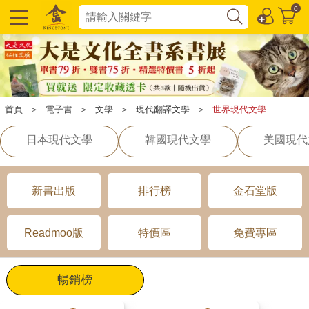
0
首頁
＞
電子書
＞
文學
＞
現代翻譯文學
＞
世界現代文學
日本現代文學
韓國現代文學
美國現代
新書出版
排行榜
金石堂版
Readmoo版
特價區
免費專區
暢銷榜