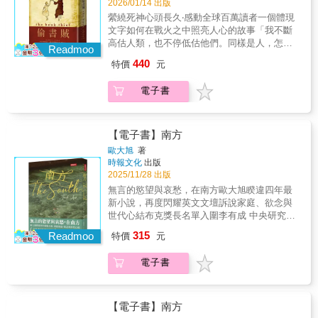
裡，是許多人探尋著的真相。可能在絕壁舉步
2026/01/14 出版
【各界推薦】一部揉雜歐陸登山哲學、美學、
動盪中掙扎，每個人揹負各自的鬼魂——失戀
維艱中，或在登高望遠的山頂，更也許是深夜
縈繞死神心頭長久‧感動全球百萬讀者一個體現
修養學……的山岳文學選集。徹底剝除了人類
的餘燼、背叛的隱痛，以及命運留下的罪與
時分醒來遙望星空時，登山的意義永遠在那不
文字如何在戰火之中照亮人心的故事「我不斷
對山的浪漫綺想，十一名作者中超過三分之一
罰。在那個泰國最混亂的年代，家族的興衰不
經意間浮現，提醒著山行者又該揹起行囊，勾
高估人類，也不停低估他們。同樣是人，怎麼
是以身殉山，通篇是以生命鑄就的凝鍊文字，
再只是經商，而是如何在被碾碎的時代裡，守
Readmoo
動起下一趟探索的勇氣！——呂忠翰，世界公
有人如此邪惡，又有人如此光明燦爛？」死神
致命危險就藏在冒險的風格裡。山的意義不是
住一絲生存的尊嚴。威拉蓬以破碎的「貓的記
440
特價
元
民兼探險家冰河、角峰、刃嶺滿布的阿爾卑斯
和偷書賊第一次相遇，是在白茫的雪地。九歲
誰說了算，冒險僅是「從總體生命脈絡剔出一
憶」，打撈起那些被劃除、被忽略的故事。這
山脈，是西方登山運動的搖籃，也是自然和文
的莉賽爾．麥明葛在前往寄養家庭途中，由於
段經驗」。一如賀曼．布爾（Hermann Buhl）
是一齣跨越四代的家族傳奇，更是對生命印記
電子書
明激盪交錯的思想疆域、生死交相輝映的矛盾
弟弟不幸亡故，只得就地埋葬。正是這個時
所言:「飢渴不住索求，我卻沒有任何東西可以
的溫柔看望：在真假未定的迷霧中，拼湊那些
舞台。《攀登的奧義》來自不同的時代、不同
候，莉賽爾下手偷了指導掘墓工人的手冊，只
安撫。時間彷彿凝結，消逝得太慢，慢到我以
縈繞心頭的破碎細節，才是我們真實存在過的
的文化、不同的環境，猶如一曲陽春白雪，引
為紀念早夭的弟弟與無緣再見的媽媽。而帶著
為這個夜晚永遠沒有盡頭。……新生的一天。
證明。
領有緣人一窺西方登山的核心，也或可嶄露一
弟弟的靈魂離開的死神，正巧目睹一切。來到
【電子書】南方
對我來說，光線就是我的救贖。」——伍元
個不分古今中外，由登山者所共享的心靈圖
寄養家庭以後的日子雖然窮苦，但在善良樂觀
和，「台灣山徑古道協會」理事長登山的意義
歐大旭
著
騰。——董威言（城市山人），作家、登山
的養父、粗魯但體貼的養母，以及頑皮的鄰居
──you never know，是山──深藏在每個人內心
時報文化
出版
者、戶外爸爸
男孩陪伴下，莉賽爾漸漸找回笑容。此後，莉
裡，是許多人探尋著的真相。可能在絕壁舉步
2025/11/28 出版
賽爾自火堆搶救出即將燒毀的禁書、從鎮長的
維艱中，或在登高望遠的山頂，更也許是深夜
無言的慾望與哀愁，在南方歐大旭睽違四年最
大宅邸行竊……偷來的每一本書都代表了她的
時分醒來遙望星空時，登山的意義永遠在那不
新小說，再度閃耀英文文壇訴說家庭、欲念與
一段經歷與成長。從偷書、學習識字到體會閱
經意間浮現，提醒著山行者又該揹起行囊，勾
世代心結布克獎長名單入圍李有成 中央研究院
讀的樂趣，逐漸掌握文字力量的莉賽爾，不只
動起下一趟探索的勇氣！——呂忠翰，世界公
歐美研究所兼任研究員張貴興 作家專文評析假
315
能夠鼓舞藏身於養父母家地下室的猶太人、安
Readmoo
特價
元
民兼探險家冰河、角峰、刃嶺滿布的阿爾卑斯
期一個月，兩個身家互異的男孩滋生出渴望杰
撫戰爭時期每顆惶然的心，最後更能夠親筆寫
山脈，是西方登山運動的搖籃，也是自然和文
伊的爺爺往生，在南部留下一座農場，全家在
下自己的故事。無情的戰火逼近莉賽爾居住的
電子書
明激盪交錯的思想疆域、生死交相輝映的矛盾
學期結束後前去渡假，發現當地連月乾旱、果
小鎮，死神緊跟在後。當死神與偷書賊再度見
舞台。《攀登的奧義》來自不同的時代、不同
樹病弱、百廢待舉，境地已一年不如一年。儘
面，從塵埃中拾起她殘破的書本時，所讀到
的文化、不同的環境，猶如一曲陽春白雪，引
管如此，杰伊的父親傑克叫他去果園裡找事
的，是一個連死神都震撼不已，重新審視人類
領有緣人一窺西方登山的核心，也或可嶄露一
做。在酷熱難耐的假期中，杰伊和農場經理的
【電子書】南方
的故事。好評推薦「引人入勝、力道強大的敘
個不分古今中外，由登山者所共享的心靈圖
兒子阿泉愈走愈近，各方面截然不同的兩人唯