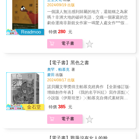
終不減其地位。戰時沉睡的一切，會在戰後甦
議別挑那些奠定他名氣的作品，而是先從這本
像殺人嗎？把刀子插進去、拔出來，丟下滿身
2024/09/19 出版
的生命經驗與伊斯坦堡的地理。——《紐約
醒。夢魘永遠不會平息。【本書特色】◆ 雷馬
讀起，藉此認識「帕慕克式」華美風格的方方
是血的屍體，自己一走了之──這感覺不像謀殺
客》帕慕克的文字無比瑰麗⋯⋯暖心、風趣又
一個讓人無法感到歸屬的地方，還能稱之為家
克傳世經典，旅德譯者 温澤元全新譯本◆ 與設
面面；要是你讀過帕慕克的小說，當然也不可
嗎？不像殺了人又逍遙法外嗎？」**被強暴的
溫婉動人⋯⋯說故事的奇作⋯⋯帕慕克筆下最
嗎？非洲大地的破碎失語，交織一個家庭的悲
計師 廖韡合作，精美呈現，最值得收藏◆ 各國
錯過他的最新力作，這位說故事大師會帶給你
人、無法控制欲望的人被社會歧視的人、歧視
快意的小說⋯⋯讀者也可充分感受到作者對伊
劇命運南非新銳女作家一鳴驚人處女作***假如
公認，各級學生最佳讀物，獲亞馬遜「教師精
意想不到的驚喜。——《印度今日報》這是關
他人的人、背負歷史原罪的人、旁觀犯罪的人
斯坦堡的深愛與驕傲。——《新印度快報》正
發現所有人類真的都是從非洲分散出去的，這
選」◆ 美國亞馬遜上萬則評論，Goodread近50
於貧困壓得人喘不過氣的故事⋯⋯如同帕慕克
280
什麼是真正的可恥？背負恥辱的人，又是怎麼
Readmoo
特價
元
如同他的其他作品，帕慕克嘗試描繪幸福的面
難道不是一件大事嗎？但是我們為何要離開
萬則好評！◆ 最多德國人看過的書，翻譯逾58
的其他作品，《我心中的陌生人》亦是獻給伊
活著？52歲的學者大衛．盧里在大學教授英國
貌，以及命運與意念如何牽動不同的喜悅時
呢？是什麼將我們逐出非洲？我們為什麼得離
國語言，銷售超過3,000萬本靴子、毒氣、自
斯坦堡的情歌。——《資本壹週》一部美麗又
文學，他在課堂上邂逅了女學生梅蘭妮，展開
電子書
刻。但這本小說的問世，恰好襯托了今日土耳
開非洲，尋找新的避風港？***一九二七年，南
由……當天的前線萬籟俱寂，彷彿什麼都沒發
眾聲喧嘩的凡人史詩⋯⋯《我心中的陌生人》
曖昧關係，熱切追求，兩人上床。隔幾天女學
其的局勢，也展現了帕慕克筆下角色的公開言
非通過一項法案，禁止歐洲人和原住民發生性
生過。致墮落的青春，以及戰爭的徒勞！
發人深思、貼近生活又不失批判力道。——
生的父親找到學校來，指控盧里性騷擾。隨著
論與私下想法，無論討論的是政治或家務事，
關係。違反新法律的人將被監禁，男性最高可
《波士頓環球報》若要認識土耳其的政治、社
性平會的調查，盧里始終堅持雙方是「你情我
都有著赤裸裸的分歧。——《洛杉磯書評》這
判五年，女性最高四年。艾麗莎和亞伯罕已結
【電子書】黑色之書
會和宗教生活的衝突與難題，帕慕克儼然是文
願」，拒絕懺悔。然而當他搬至郊區與女兒露
本小說讀來無比愜意，始終洋溢著幽默與正能
婚多年，他們的兩個女兒卻成為這樁混血婚姻
奧罕．帕慕克
著
壇中獨一無二的嚮導⋯⋯帕慕克的最新小說著
西同住，露西卻成為暴力侵害的受害者。這起
量。如果你以前不曉得這位土耳其小說家，建
的無辜罪證。官員前往學校詢問，他們的財產
麥田
出版
實讓我深感敬佩。——《雪梨晨鋒報》帕慕克
事件促使盧里重新審視自己的行為，理解他所
議別挑那些奠定他名氣的作品，而是先從這本
被列入分配名單。隨著情況失控，夫妻倆也漸
2024/08/17 出版
前所未見的溫柔⋯⋯儘管小說中的人物忍受了
不曾理解的另一面。這部小說深刻揭露了性暴
讀起，藉此認識「帕慕克式」華美風格的方方
漸分崩離析，此時，一場惡火燒進了他們的
諾貝爾文學獎得主帕慕克經典作 【全新修訂版‧
許多失落與傷悲，《我心中的陌生人》營造出
力的隱微和日常性，以含蓄冷調的文字勾勒出
面面；要是你讀過帕慕克的小說，當然也不可
家……從悲劇倖存下來的人逃離家園，踏上未
增錄創作年表】 《我的名字叫紅》寫作原點╳
酸楚卻不悲涼的氛圍，襯托了雖不完美卻惹人
殘酷悲劇與受害者的複雜心境。當時的南非被
錯過他的最新力作，這位說故事大師會帶給你
知旅程，前方等著他們的是什麼樣的命運？而
小說版《伊斯坦堡》╳帕慕克自傳式素材與親
憐愛的主角那不屈不撓的精神。——《洛杉磯
稱為「全球強暴之都」，對性暴力的指控頻頻
意想不到的驚喜。——《印度今日報》這是關
他們還要被自己的身分剝奪幾次，才算夠？▍
繪封面 & 一個因為失蹤懸案而動筆的故事 一股
時報》帕慕克最平易近人的小說⋯⋯最符合社
見諸媒體。而小說中描寫黑人男性強暴白人女
於貧困壓得人喘不過氣的故事⋯⋯如同帕慕克
385
本書特色1. 鎔鑄歷史、神話與文化的南非離散
金石堂
特價
元
尋找「我是誰」的書寫者吶喊 一部為土耳其打
會現實的庶民表徵，莫過於卜茶小販的叫賣
性情節，也挑戰種族敘事的正義假設，許多評
的其他作品，《我心中的陌生人》亦是獻給伊
書寫 自從布爾戰爭、南非聯邦建立後，長期以
開國際聲譽的里程碑小說 & 本書與艾可、卡爾
聲。倘若你仔細聆聽這本小說，或許會在梅夫
論家和文化人難以接受，也使此書成為柯慈最
斯坦堡的情歌。——《資本壹週》一部美麗又
來南非始終未曾脫離複雜的民族糾葛，以及揮
電子書
維諾、波赫士和馬奎斯最優秀的作品並駕齊
魯特的歌曲中，發現伊斯坦堡不為人知的歷
具爭議的作品。▍本書特色1. 揭露性暴力的日
眾聲喧嘩的凡人史詩⋯⋯《我心中的陌生人》
之不去的種族階級。小說以1927年通過的《不
驅！──《旁觀者》 & ▌本書特色 1‧本書最早於
史。——《新共和》帕慕克對於故鄉伊斯坦堡
常與隱痛在《可恥》出版當時的1999年，南非
發人深思、貼近生活又不失批判力道。——
道德法案》為背景，以銀河誕生的故事開篇，
一九九○年出版時，文壇評論本書在技藝與規模
的熱愛，是這部繁華多姿、宛如童話般小說的
是全球第一的「強暴國度」。1998年一份研究
《波士頓環球報》若要認識土耳其的政治、社
為歷史增添了神話色彩，也嵌入角色及其行動
上，皆可譽為帕慕克寫作重要里程碑，也是土
生命力⋯⋯⋯⋯帕慕克悲天憫人又下筆如詩，
訪問了南非首都約翰尼斯堡的4000名婦女，3名
【電子書】戰爭沒有女人的臉