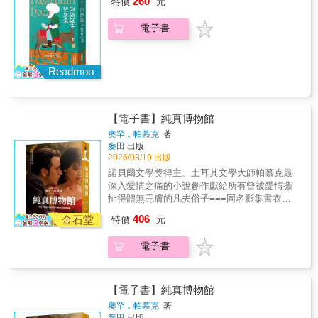
260
特價
元
電子書
Readmoo
【電子書】純真博物館
奧罕．帕慕克
著
麥田
出版
2026/03/19 出版
諾貝爾文學獎得主、土耳其文學大師帕慕克最
深入愛情之痛的小說創作獻給所有曾被愛情撕
扯得體無完膚的凡夫俗子≡≡≡同名影集書衣版≡​​​​​​​
≡​​​​​​​≡●○●○那些厚顏無恥的耍賴不走那些竊取妳切
406
金石堂
特價
元
身之物的病態行徑那些百般把玩也不厭倦的戀
物之癖那些收藏與展示的必須說的都是──我怎
電子書
麼能夠不愛妳！「有時我會一動不動地站在一
個角落，傾聽內心痛苦的漣漪，努力要讓自己
那喊著芙頌、芙頌、芙頌的心臟平靜下
來……」其實，凱末爾曾經擁有芙頌，並且是
【電子書】純真博物館
最純真而完整的芙頌。然而，如同凱末爾的自
奧罕．帕慕克
著
白：任何人在當下都不會知道自己正在經歷一
麥田
出版