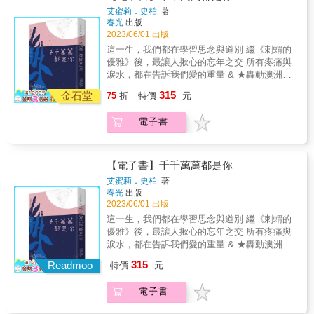
的祕密警察、調查失蹤案的記者，每個人都在
別收錄於書中。另一可供讀者參考的彩蛋是，
飢，燒毀家具和書籍維持生命，並在公寓牆上
艾蜜莉．史柏
著
一張記憶的拼圖上。《遺忘之書》是一部鋪排
《天堂》故事中的主人翁讓人聯想起《來世》
寫下自己的故事。 & 當安哥拉經歷劇烈的政治
春光
出版
精巧又天馬行空的小說，映射出戰爭的動盪，
裡的人物而被稱為前傳，這點就留待讀者在書
動盪，從殖民地到社會主義共和國，從內戰到
2023/06/01 出版
即使在苦難之中也依然保有幽默，充分體現了
中探索。 & ◆譯者何穎怡親自朗讀精彩段落◆
和平與資本主義，外面的世界也透過廣播片
這一生，我們都在學習思念與道別 繼《刺蝟的
作者對說故事與寓言的熱愛。 & ‧關於作者 &
〈慾望園林〉 & 優素福覺得自己好像噩夢方
段、隔牆的聲音、一隻鴿子腳上的紙條、瞥見
優雅》後，最讓人揪心的忘年之交 所有疼痛與
喬塞&middot;愛德華多&middot;阿瓜盧薩，
醒。他告訴哈利爾旅行途中他經常覺得自己像
窗外一位躲避追捕者的男人，一點一滴滲透到
淚水，都在告訴我們愛的重量 & ★轟動澳洲文
1960年出生在非洲安哥拉，以母語葡萄牙語寫
脫了殼的動物，暴露曠野，是頭醜惡可怖的野
露朵的生活中。直到有一天，一個男孩從街上
壇，維多利亞總理文學獎 未出版小說獎決選 ★
作，是一名作家和記者，也是安哥拉及葡萄牙
獸，盲目爬行垃圾與荊棘，沿途留下骯髒痕
315
爬到她家的露臺&hellip;&hellip; & 故事以露朵
金石堂
75
折
特價
元
百萬讀者潸然淚下，書評網「BookBrowse」
語文學界代表人物之一，也是近年角逐諾貝爾
跡。他覺得他們其實都是如此，在茫茫荒野裡
的第一人稱視角，以及第三人稱全知視角相互
2021年最佳新人作品 ★企鵝蘭登集團以六位數
文學獎的熱門人選。他的父母分別是來自巴西
蹣跚前進。他感覺的恐懼並不是害怕，更像是
交替，安哥拉的歷史透過露朵從窗口所見的人
電子書
美金搶下北美版權 High媽 黃乙白│諮商心理師
與葡萄牙的移民，母親在中學教授法語與文
自己並不真實存在，活在夢裡，跨過毀滅的邊
與故事展開，我們彷彿在旁偷聽一樣。露朵足
明太子│駐日作家 陳志恆│諮商心理師、暢銷作
學，公務員的父親為鐵路工人們擔任短期教
界。這讓他狐疑人們如此渴望的東西是什麼，
不出戶，但她與每個人的命運相連，死裡逃生
家 鄧惠文│精神科醫師、榮格心理分析師 蘇絢
師，年少時的阿瓜盧薩經常隨父親沿著鐵路旅
可以克服尋找交易過程中的這種恐懼。此行並
的葡萄牙傭兵、改頭換面的政治犯、隱藏身分
慧│諮商心理師、璞成健康心理學堂創辦人 ──
行。多元的家庭背景與環境，讓他體會到身分
【電子書】千千萬萬都是你
非全是恐懼，一點也不，但是恐懼賦予所有東
的祕密警察、調查失蹤案的記者，每個人都在
溫暖推薦 失去的遺憾，擁有的美好，構成了我
認同的流動和複雜性，他的書寫集中在安哥拉
西形體。而且他看過怎樣都無法預期的景觀。
艾蜜莉．史柏
著
一張記憶的拼圖上。《遺忘之書》是一部鋪排
們生命的全部； 縱使悲傷如至暗深淵，愛依然
的歷史以及對身分的探究。 & ‧國際都柏林文學
& 他說：「山頂的光是綠色的。我從沒想過光
春光
出版
精巧又天馬行空的小說，映射出戰爭的動盪，
會照進生命中，指引你方向。 十歲的蕾伊用不
獎評審委員會（IMPAC）評語 & 儘管《遺忘之
可以是那種顏色。空氣乾淨得像洗過似的。當
2023/06/01 出版
即使在苦難之中也依然保有幽默，充分體現了
可思議的自律維持正常生活， 她按時起床上
書》揭示了飢餓、酷刑、殺戮的場景，並且圍
清晨陽光撒落蓋滿了雪的山頭，感覺像是永
這一生，我們都在學習思念與道別 繼《刺蝟的
作者對說故事與寓言的熱愛。 & ‧關於作者 &
學，帶狗散步，寫功課，吃飯睡覺， 偶爾蜷縮
繞著人的「渴望遺忘」開展，然而全書的基調
恆，好像那一刻會永遠停留不變。黃昏時待在
優雅》後，最讓人揪心的忘年之交 所有疼痛與
喬塞&middot;愛德華多&middot;阿瓜盧薩，
在媽媽的床上發呆出神， 一切努力都只為了隱
和主軸無非是「愛」&hellip;&hellip;作者賦予了
湖邊，講話的聲音可以一直飄向天際。有一
淚水，都在告訴我們愛的重量 & ★轟動澳洲文
1960年出生在非洲安哥拉，以母語葡萄牙語寫
藏一件事──媽媽不見了。 萊緹每天坐在門廊睥
這個安哥拉故事的普世特性，使讀者毫無困難
晚，我們在山區，停在瀑布旁。那瀑布美到好
壇，維多利亞總理文學獎 未出版小說獎決選 ★
作，是一名作家和記者，也是安哥拉及葡萄牙
315
睨世人， 扮演好「討人厭的老太婆」， 家裡發
Readmoo
的理解並在其中找到希望。阿瓜盧薩筆下的魯
特價
元
像一切圓滿。我從未見過那麼美的東西。你能
百萬讀者潸然淚下，書評網「BookBrowse」
語文學界代表人物之一，也是近年角逐諾貝爾
臭的垃圾是她安全感的來源， 更是她過往美好
安達宛如蜂巢，沒有人是孤立的，這些角色也
聽見神明的呼吸。然後一個男人跑來想趕走我
2021年最佳新人作品 ★企鵝蘭登集團以六位數
文學獎的熱門人選。他的父母分別是來自巴西
的回憶，包裹住失去的傷痛。 一場意外，讓原
讓我們感受到自己與世界深深的連繫。 & ‧張亦
電子書
們。不管白天晚上，每一個地方都因各種聲響
美金搶下北美版權 High媽 黃乙白│諮商心理師
與葡萄牙的移民，母親在中學教授法語與文
本互看不順眼的鄰居兩人，走進彼此的人生；
絢專文導讀 & 失竊的鑽石、倒掛的數字、奇怪
嗡鳴震動。一天下午靠近湖邊，我看到兩頭吼
明太子│駐日作家 陳志恆│諮商心理師、暢銷作
學，公務員的父親為鐵路工人們擔任短期教