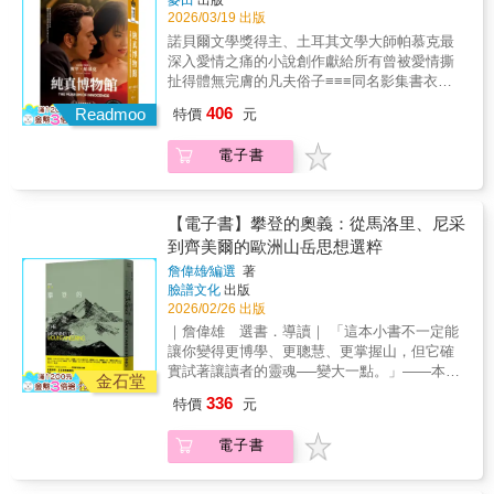
生中最幸福的時刻。或許正因如此，本想「永
2026/03/19 出版
遠把她捧在手心裡」的凱末爾，竟讓芙頌從他
諾貝爾文學獎得主、土耳其文學大師帕慕克最
手中溜走，甚至是從他手中摔落。從此以後，
深入愛情之痛的小說創作獻給所有曾被愛情撕
為了不斷回到那「一生中最幸福的時刻」，凱
扯得體無完膚的凡夫俗子≡≡≡同名影集書衣版≡​​​​​​​
末爾在遠遠思念芙頌的痛苦以及放下自尊去靠
≡​​​​​​​≡●○●○那些厚顏無恥的耍賴不走那些竊取妳切
406
近芙頌的難堪間撕扯，並陷入了不斷竊取芙頌
Readmoo
特價
元
身之物的病態行徑那些百般把玩也不厭倦的戀
身邊物品的惡癖。從做愛時掉落的耳墜，到電
物之癖那些收藏與展示的必須說的都是──我怎
視機上一個又一個的小狗擺飾，從她的鏡子、
電子書
麼能夠不愛妳！「有時我會一動不動地站在一
她的梳子、她的髮夾，到歷經八年蒐集來的
個角落，傾聽內心痛苦的漣漪，努力要讓自己
4,213個菸頭。在凱末爾眼中，每一個物品都象
那喊著芙頌、芙頌、芙頌的心臟平靜下
徵了與芙頌共處的某一個當下，每一個物品都
來……」其實，凱末爾曾經擁有芙頌，並且是
【電子書】攀登的奧義：從馬洛里、尼采
自有芙頌賦予的靈魂與意義。日積月累之下，
最純真而完整的芙頌。然而，如同凱末爾的自
到齊美爾的歐洲山岳思想選粹
芙頌的物品組成了一座凱末爾的博物館。凱末
白：任何人在當下都不會知道自己正在經歷一
爾的博物館是她的純真，是他的病態，是一座
詹偉雄∕編選
著
生中最幸福的時刻。或許正因如此，本想「永
臉譜文化
出版
收藏愛之徒勞的博物館。博物館裡每一個切切
遠把她捧在手心裡」的凱末爾，竟讓芙頌從他
2026/02/26 出版
訴說著愛情身世的日常小物件，都銘記著那段
手中溜走，甚至是從他手中摔落。從此以後，
伊斯坦堡的傾城之戀。
｜詹偉雄 選書．導讀｜ 「這本小書不一定能
為了不斷回到那「一生中最幸福的時刻」，凱
讓你變得更博學、更聰慧、更掌握山，但它確
末爾在遠遠思念芙頌的痛苦以及放下自尊去靠
實試著讓讀者的靈魂──變大一點。」——本書
近芙頌的難堪間撕扯，並陷入了不斷竊取芙頌
金石堂
編者 詹偉雄山，為何能成為登山者生命意義的
身邊物品的惡癖。從做愛時掉落的耳墜，到電
336
特價
元
來源？馬洛里：登山家即是藝術家！齊美爾：
視機上一個又一個的小狗擺飾，從她的鏡子、
活這條命，就是為了冒這場險⋯⋯尼采：要像
她的梳子、她的髮夾，到歷經八年蒐集來的
電子書
花崗岩一樣原始、堅強有力社會觀察家、資深
4,213個菸頭。在凱末爾眼中，每一個物品都象
登山史研究者 詹偉雄 親自選文導讀精選歐洲山
徵了與芙頌共處的某一個當下，每一個物品都
岳文學史發軔期十七篇重要經典選文，描摹人