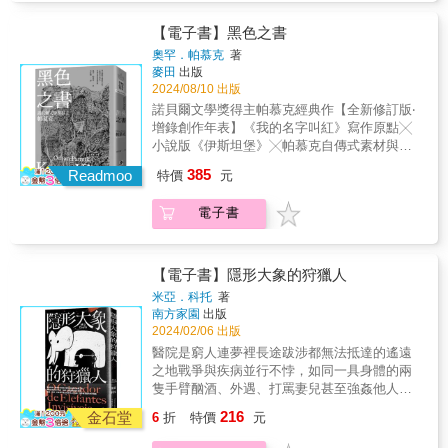
人來說並不陌生，然而，一直以來書寫戰爭的
魅力之中，《我心中的陌生人》很可能會是擄
封面印簽&★☆本次紀念新版調整☆★1. 新增
故事，一層層揭露土耳其歷史與面臨西方衝擊
作品這麼多，她為何還要繼續寫？關於戰爭的
獲你心的作品⋯⋯準備愛上這位平凡無奇的街
收錄諾爾貝文學獎得獎致詞摘錄&2. 新增台大
時核心的認同困境。 & 藉由說故事來建立自身
【電子書】黑色之書
一切， 我們大都是從男人口中得知，我們被男
頭小販吧，聽聽他的叫賣聲何以能迴蕩了數十
台文所鄭芳婷副教授二〇二四再版導讀3. 參照
的身分認同是此書的一大主題，除故事主線之
奧罕．帕慕克
著
人對戰爭的理解、感受所俘虜，連在討論戰爭
載。——《英國獨立報》▍帕慕克作品集◎我
白羅斯大使館聲明，將舊版書中出現的「白俄
外，作者還藉由各個角色之口陳述許多故事中
麥田
出版
時使用的語言也是男人的。亞歷塞維奇想問，
的名字叫紅◎白色城堡◎新人生◎黑色之書◎
羅斯」一詞改為「白羅斯」&&二戰期間，蘇聯
的故事，而這些故事，又牽涉到土耳其過去身
2024/08/10 出版
爲什麼女人不能捍衛自己的歷史，自己的語言
雪◎純真博物館◎別樣的色彩：閱讀‧生活‧伊斯
曾發動近百萬名女性上戰場，過去所有被認為
為鄂圖曼帝國的歷史，以及當今伊斯坦堡的現
諾貝爾文學獎得主帕慕克經典作【全新修訂版‧
和感情？戰後過了數十年，這些女人的戰爭仍
坦堡‧小說之外的日常◎我心中的陌生人◎大疫
是男性的崗位都有她們的身影，舉凡狙擊手、
況，進而探討土耳其面臨外來文化衝擊的文化
增錄創作年表】《我的名字叫紅》寫作原點╳
舊不為人知，因此，這就是她所想書寫，關於
之夜
砲兵、坦克兵、游擊隊、空軍飛行員等，不單
認同問題。 & 這是一本虛實難辨、猶如阿拉伯
小說版《伊斯坦堡》╳帕慕克自傳式素材與親
女人走向戰場的故事。& █耗時多年，歷經數
只有我們習以為常中的後勤、醫護人員，然而
幾何圖案般繁複的偵探小說 也是一本講述伊斯
繪封面&一個因為失蹤懸案而動筆的故事一股尋
百位訪談，以及審查部門的阻擋本書是2015年
385
這些身影在戰爭中失去了女性的面孔，戰爭結
Readmoo
坦堡神祕過去與現代身世的城市物語 更是一本
特價
元
找「我是誰」的書寫者吶喊一部為土耳其打開
諾貝爾文學獎得主亞歷塞維奇的「赤色百科」
束後這些女性又陷入長達四十年的沉默⋯⋯&
在書寫與身分認同間擺盪的作者自傳 & & ▌名
國際聲譽的里程碑小說&本書與艾可、卡爾維
烏托邦系列之一，以她承自俄羅斯口述傳統，
█關於女人走向戰場的故事作為二戰勝利者的後
家推介 不管作家如何以國家、歷史、文化、宗
電子書
諾、波赫士和馬奎斯最優秀的作品並駕齊驅！
介於報導文學與散文之間的「文獻文學」新體
代，戰爭書寫對於亞歷塞維奇這些曾經的蘇聯
教為題材，都得回到藝術書寫的技藝，吸引我
──《旁觀者》&▌本書特色1‧本書最早於一九九
裁，將多人的獨白集結起來，譜出一首首眾聲
人來說並不陌生，然而，一直以來書寫戰爭的
們把一本書讀下去的，是作者獨特於眾人的書
○年出版時，文壇評論本書在技藝與規模上，皆
喧譁式的複調音樂；自己則相對隱身在這些受
作品這麼多，她為何還要繼續寫？關於戰爭的
寫藝術。《黑色之書》以偵探推理的方式開展
可譽為帕慕克寫作重要里程碑，也是土耳其本
訪者的聲音之下，將訪談資料裁減與組織，並
【電子書】隱形大象的狩獵人
一切， 我們大都是從男人口中得知，我們被男
一個尋找文字與身分的過程，這過程裡羅織許
土文學意識抬頭的關鍵轉向之作，使他不僅是
且放入自己的提問與思考，藉由當事人的集體
米亞．科托
著
人對戰爭的理解、感受所俘虜，連在討論戰爭
多歷史、宗教、人性的認知，包含幽微感人的
備受爭議的作家，也搖身一變成為土耳其國內
見證和現身，還原她理解中的真實。然而，耗
南方家園
出版
時使用的語言也是男人的。亞歷塞維奇想問，
愛情，隱喻書寫的行為和影響力，逐漸歸向生
重要暢銷名家。2‧帕慕克親手撰寫劇本的改編電
時多年，歷經數百位訪談下，這些作品一度無
2024/02/06 出版
爲什麼女人不能捍衛自己的歷史，自己的語言
命的提問：一個人一旦有了閱讀行為，他還是
影《隱蔽的臉》曾獲土耳其最盛大的土耳其金
法出版，遭到不少出版社的拒絕，甚至遭遇審
醫院是窮人連夢裡長途跋涉都無法抵達的遙遠
和感情？戰後過了數十年，這些女人的戰爭仍
不是自己？──作家蔡素芬 & 透過這種「拾荒」
橙國際電影節最佳電影劇本獎。本書法文版曾
查部門的刪改，直到戈巴契夫開始改革後， 才
之地戰爭與疾病並行不悖，如同一具身體的兩
舊不為人知，因此，這就是她所想書寫，關於
文字記憶及歷史殘留痕跡，敘事者將博斯普魯
獲「法蘭西文化獎」榮耀肯定。3‧《衛報》《出
付梓出版，當時印刷量高達兩百萬冊。而在同
隻手臂酗酒、外遇、打罵妻兒甚至強姦他人的
女人走向戰場的故事。& █耗時多年，歷經數
斯海峽所連結的東方與西方、現代與過去、自
版者週刊》《旁觀者》《週日泰晤士報》《圖
一時間，隨著書的出版，她收到了大量信件，
父親，是多數家庭的共同傷痛26則短篇故事，
百位訪談，以及審查部門的阻擋本書是2015年
我與他人、虛構與真相，整個挖掘出來加以從
216
書館學刊》等各大國際媒體一致佳評4‧作家蔡素
金石堂
來自更多渴求訴說、被聽見的女性，終於，這
6
折
特價
元
書寫Covid-19期間，莫三比克的人們經歷各種
諾貝爾文學獎得主亞歷塞維奇的「赤色百科」
內引爆或重新尋夢&hellip;&hellip;這種歷史記憶
芬、清華大學外國語文學系退休教授廖炳惠經
些聲音找到了出口。本書另有收錄當時審查部
疾病、戰爭與對立，活在孤獨、悲傷、憤怒之
烏托邦系列之一，以她承自俄羅斯口述傳統，
與文字之謎的匯通，大概是帕慕克最為可觀的