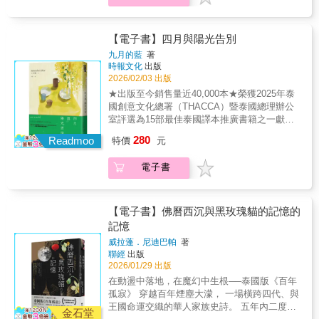
雅的各個未登峰，也窮盡他們的思想與文采，
些。然而我卻心思用盡，努力想在某人心上刻
的艾德華．溫珀（Edward Whymper，1840-
想要回答出「登山的意義」之於個人的答案。
下永難抹滅的痕跡，即使我知道自己是多麼平
1911）的〈「但是，繩索斷了！」〉（”But the
由社會觀察家，同時也是資深登山史研究者的
凡無奇。」********那晚，午後熱氣仍留在屋
Rope Broke”）；曾帶領英國遠征西藏、前皇家
【電子書】四月與陽光告別
詹偉雄先生所選編的本書，即精選由十九世紀
中，隔壁房間傳出媽的啜泣聲，從此，我再也
地理協會主席法蘭西斯．榮赫鵬（Francis
九月的藍
著
中葉至二十世紀初共十一位西方登山家與思想
沒有看到爸回來過。媽是夜班護理師，後來比
Younghusband，1863-1942）的〈聖母峰二君
時報文化
出版
家以為回應的十七篇文章，包括曾留下名言
較常住在醫院附近友人家，而我已經無法與她
子〉（Mallory and Irvine）；以及著名德國社
2026/02/03 出版
「因為山在那裡」的傳奇英國登山家喬治・
正常說話。──瑪伊沙我想不起我的親生母親，
會學家格奧爾格．齊美爾（Georg Simmel，
★出版至今銷售量近40,000本★榮獲2025年泰
雷．馬洛里（George Leigh Mallory，1886-
我爸在我很小的時候再婚，結了一次又一次的
1858-1918）的多篇談論山岳文化、藝術與美學
國創意文化總署（THACCA）暨泰國總理辦公
1924）的〈做為藝術家的登山者〉（The
婚，現在已是第七次。你覺得一個人可以重複
的專文等諸多作品。他們除了是當時在世界峰
室評選為15部最佳泰國譯本推廣書籍之一獻給
Mountaineer as Artist）；維吉尼亞・吳爾芙的
愛上多少新對象？在這之中又有沒有可能愛過
嶺上冒險犯難的登山者，也是鍾情於寫作的詩
所有「局外人」的情書願所有的「四月」，都
父親、英國作家暨登山家萊斯禮．史蒂芬
280
我？──塔灣原本這應該是以食物為主的卡拉
Readmoo
人和散文家，在一世紀前，他們埋首書房，絞
特價
元
能找到屬於你的「陽光」充滿楊桃果香、梔子
（Leslie Stephen，1832-1904）的〈一個登山
OK店，但後來我爸離開了，這裡的客人也抱著
盡腦汁記錄下身體在群山中的發光經驗。這些
花香、潮溼泥土芬芳的青春成長小說「我們活
家的懊悔〉（The Regrets of a
「那種」企圖，我告訴媽和梅姨，她們認為我
文本在一百多年後讀來毫不過時，仍足以讓人
電子書
在一個稍縱即逝的時代，記得一些，忘記一
Mountaineer）；首次登上阿爾卑斯山馬特洪峰
是男的，被毛手毛腳又不會怎樣。可是我的心
血脈賁張，更因其樸素與率真，直接反映著登
些。然而我卻心思用盡，努力想在某人心上刻
的艾德華．溫珀（Edward Whymper，1840-
呢？我的感受有誰在乎？──奈特********四月，
山與現代人之間，某種幽祕的互為結構關係，
下永難抹滅的痕跡，即使我知道自己是多麼平
1911）的〈「但是，繩索斷了！」〉（”But the
多雨潮溼的泰國小鎮，雨後的泥土芳香和梔子
原來——登山者其實就是現代人的隱喻。藉由
凡無奇。」********那晚，午後熱氣仍留在屋
Rope Broke”）；曾帶領英國遠征西藏、前皇家
【電子書】佛曆西沉與黑玫瑰貓的記憶的
花甜甜的香氣混在一塊，三名青少年結為好
閱讀這些經典篇章，我們都可以成為所謂的
中，隔壁房間傳出媽的啜泣聲，從此，我再也
地理協會主席法蘭西斯．榮赫鵬（Francis
記憶
友，瑪伊沙有如四月平凡且普通，塔灣則是耀
「沙發登山家」（Armchair Mountaineer，英語
沒有看到爸回來過。媽是夜班護理師，後來比
Younghusband，1863-1942）的〈聖母峰二君
眼的太陽，奈特則是夜晚陰影，他們性格迥
威拉蓬．尼迪巴帕
著
世界對山岳故事讀者的暱稱），站上巨人們的
較常住在醫院附近友人家，而我已經無法與她
子〉（Mallory and Irvine）；以及著名德國社
聯經
出版
異，卻都是家中的局外人，猶如孤舟，渴望成
肩膀，即便未曾踏足那些群山峻嶺，也能一窺
正常說話。──瑪伊沙我想不起我的親生母親，
會學家格奧爾格．齊美爾（Georg Simmel，
2026/01/29 出版
為別人心中重要的人。他們共同建立聚會的庇
數百年來人類攀上群山所積累的、精神與智識
我爸在我很小的時候再婚，結了一次又一次的
1858-1918）的多篇談論山岳文化、藝術與美學
護所、他們一起在雨中奔跑、他們試圖陪伴彼
在動盪中落地，在魔幻中生根──泰國版《百年
上的珍貴遺產，當你再次走入山林，也將有更
婚，現在已是第七次。你覺得一個人可以重複
的專文等諸多作品。他們除了是當時在世界峰
此度過家庭的風暴，然而友誼真的能拯救一切
孤寂》 穿越百年煙塵大濛， 一場橫跨四代、與
深刻的感觸、敬畏與所獲。【本書收錄文章作
愛上多少新對象？在這之中又有沒有可能愛過
嶺上冒險犯難的登山者，也是鍾情於寫作的詩
嗎？性格裡的陰暗面、被視為禁忌的話題、難
王國命運交織的華人家族史詩。 五年內二度榮
者一覽】約翰．廷德爾（John Tyndal，1820-
我？──塔灣原本這應該是以食物為主的卡拉
金石堂
人和散文家，在一世紀前，他們埋首書房，絞
以啟齒的生命歷程……真的能被彼此接受嗎？