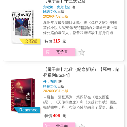
懸案組組長，淪為階下囚；眾人皆深信破案無
【電子書】十三號公路
過「犯罪三部曲」系列的讀者，我很享受那種
娛樂性極高的出道作——是任何愛書之人治癒
凶手在監獄中過世的死訊。──真實罪案
愛好者、英倫控與語言愛好者著迷不已…… 機
部份是能信任的——如果真有可信任的部分的
數的榮譽警官，原來是警中的毒梟內鬼，唯有
「圈內人」的閱讀感受，能理解背景中正在發
費歐娜．麥克法蘭
著
憂鬱的完美解藥。」《華盛頓郵報》（The
podcast主持人在蜜月假期中接到緊急消息：一
智絕倫、娛樂性極高的出道作——是任何愛書
話。書中幾乎每個角色都是典型的不可靠的敘
懸案組的成員，決心為卡爾洗刷清白！一切的
臉譜文化
出版
生的事；但我也認為，這本小說即使獨立閱讀
Washington Post）「如果說有一本書是專為我
群野外探險者在公路旁的森林躲雨時，發現了
之人治癒憂鬱的完美解藥。」 ——《華盛頓郵
事者，無疑也為故事增色不少。——《紐約時
源頭，都要追溯回駭人的釘槍事件，那起任
2026/04/02 出版
也完全站得住腳，就算從這裡入坑，也毫無問
和《紐約時報書評》的同事們量身打造的，那
不明遺骸，經警方調查後確認是人骨……一九
報》 在牛津這座以知識與文字為榮的城市，語
報書評》真相曲折離奇、層層反轉，就連腦筋
務，讓卡爾的兩位搭擋一死一殘，更留下難以
題。——Andrea，Goodreads讀者
澳洲年度最受矚目金獎小說《倖存之家》美國
一定是丹特的《有罪定義》。故事發生在《克
九○年代在澳洲東南部公路沿線鎖定年輕旅客下
言學家瑪莎．松希爾在《克萊倫敦英語詞典》
動得快的推理小說讀者都會大吃一驚。這個牽
言喻的創傷，想解開謎團，就必須走進心中那
當代小說大師安‧派契特盛讚的文學新秀走上這
萊倫敦英語詞典》那些熱愛詞語、鑽研細節的
手的「便車客殺手」保羅‧畢格落網後死於獄
編輯部任職。日復一日，她追溯詞語的源頭，
涉三重背叛與精心復仇的複雜故事將為艾利斯
塊最黑暗的地方，卡爾能承受嗎？
條公路的每個人，都曾和連環殺手擦身而過──
文字狂人之間……令人愉悅至極。」《紐約時
中，他坦承犯下十二起凶案，但還有其他失蹤
為每一個字找到它最精確、最誠實的定義。這
贏得一批新書迷。——《出版家週刊》情節曲
有些人成了命案新聞裡的名字；有些人照常度
報書評》（The New York Times Book
案與無名屍可能與他相關，卻遲遲未能獲得證
315
裡是失蹤的姊姊查莉曾工作過的地方，走廊裡
折離奇、精妙無比……就連老練的推理小說讀
金石堂
特價
元
日，行進中的人生卻往意外的方向偏移……
Review）「本書的特別樂趣之一，是每一章的
實。許多傳言說，他手下還有第十三名受害
有她的影子，書架上有她的氣息。十年前，查
者都無法預測賽門和維琪在這張謊言大網裡還
Lily（《她說犯罪》 Podcast 節目主持人）、
標題都取自古老或罕見的詞彙——例如
者，但他的犯案與埋屍地點早已被警方澈底搜
莉在攻讀博士期間悄然從牛津消失，沒有留
藏了多少結。雲霄飛車般的閱讀體驗，充滿意
電子書
Troy（《惡之根》Podcast主持人）、李桐豪
ipsedixitism，意指『僅因某人說了，所以便被
索挖掘，仍舊一無所獲。這個身分成謎的受害
言，沒有理由，只有一輛被發現在環城公路旁
想不到的轉折和翻轉。——《寇克斯書評》一
（作家）、盧郁佳（作家）──好評推薦★短篇
視為事實』。這本書極為精彩。」《明尼阿波
者是否真正存在？已經招認其餘犯行的凶手，
的腳踏車。瑪莎用整整十年試圖逃離，如今她
部大膽又精采的驚悚小說，充滿令人又愛又恨
小說獎（The Story Prize）、澳大利亞文學金
利斯星論壇報》（The Minneapolis Star-
為何唯獨對此不肯鬆口？在他死後，這樁不解
回來，以為一切已歸於平靜。直到一封以莎士
的角色，出人意表的轉折堪比半夜沒開大燈開
獎、維多利亞總督文學獎、新南威爾斯總督文
Tribune）「瀰漫著牛津學院特有的書卷氣與歷
之謎還能夠等到真相嗎？十二篇短篇連作小說
【電子書】地獄（紀念新版）【羅柏．蘭
比亞語句打成的匿名信，以「旁白」之音寄抵
在九彎十八拐的山路上。無比過癮！——《無
學獎得主★國際都柏林文學獎提名★麥爾斯‧富
史氣息，同時深切致敬那些維護英語、守護其
雖以同一名連環殺手的犯行為核心，卻未將焦
登系列Book4】
編輯部。如同一個潘朵拉的寶盒，開啟了一場
罪的罪人》、《最後的審判》暢銷作家／史考
蘭克林獎、澳洲圖書產業獎、總理文學獎、奈
奇妙古怪之處的詞典編纂者。這位著名詞源學
點聚集在行凶、追緝、審判等常見的環節，不
橫跨十年的未解之謎……「真相即將大白，謀
特．杜羅精采絕倫！大衛．艾利斯是講故事高
丹．布朗
著
德‧凱利獎（最佳犯罪小說）決選入圍★《柯克
家兼英國媒體人丹特的處女作，以一樁失蹤案
讓殺人魔佔據主角光環，而是由一個個平凡人
時報文化
出版
殺無法隱瞞太久。」當一張張明信片相繼寄
手，看得人欲罷不能。這是一部聰明絕頂、情
斯書評》、《紐約客》年度好書┤故事介紹├──
為骨幹，展現出聰慧與瀟灑的智性魅力，不僅
物──闖進昔日罪案現場試膽的年輕男女、懷疑
2026/03/31 出版
出，瑪莎以為穩固的世界再次開始崩裂。每封
節極為精巧的驚悚小說，結構高超。火花四射
住在觀光勝地附近的夫婦遇到心碎痛哭的女背
滿足文字愛好者的挑戰慾，也必將讓阿嘉莎．
自己男友涉案的女孩、殺手兒時舊居的鄰人、
信都是一場謎語，每個詞都像是陷阱。她與編
的對白、毫無喘息的節奏，深刻剖析了貪婪、
－羅柏．蘭登系列 第四部在《達文西密
包客，讓她在家中留宿一晚。幾個月後，電視
克莉絲蒂與桃樂絲．塞耶絲的忠實粉絲著迷不
真實案件改編戲劇的演員、頂著殺人魔姓氏拉
輯部同事們以文字為工具，追溯詞源，拆解典
執念、復仇與正義。扣人心弦、引人入勝、娛
碼》、《天使與魔鬼》和《失落的符號》國際
上出現一對失蹤外國情侶的照片，其中一人長
已。」《Booklist》星號好評「對所有熱愛文字
票的議員候選人──拼湊出連環殺人事件從恐慌
故，從隱晦的劇詞中辨認出一個蓄謀已久的聲
樂性十足！——《她的完美人生》暢銷作家／
暢銷書中，丹．布朗巧妙地融合了歷史、藝
得就像他們收留過的女孩……──讀到命案新聞
之樂的人而言，這本書將帶來純粹的閱讀愉
Readmoo
沸騰到淡出公眾視野、又重新因為真實罪案熱
音——彷彿語言本身也在低語。消失十年的姊
漢克．菲莉琵．萊恩緊張懸疑，性感撩人，引
術、密碼和符號。丹．布朗再次回歸到他擅長
的年輕女子刻意在事發的公路邊徘徊，等著看
悅。」《科克斯書評》（Kirkus Reviews）
潮而蔚為話題的完整過程，細膩捕捉駭人凶案
406
特價
元
姊究竟去往何處？又與寄送過來的匿名明信片
人入勝，反轉再反轉。——《亞歷克斯．克洛
的領域，創作了《地獄》這部扣人心弦的小
停車搭訕單身女性的駕駛，會不會就是被她懷
「詞源學家丹特以其語言專業，奉上一部聰明
的漫長衝擊效應。┤口碑佳評├「當駭人的犯罪
有何關聯？當語言本身開始說謊，誰能看穿文
斯》系列暢銷作家／詹姆斯．派特森一部令人
說。在義大利的中心，哈佛大學符號學教授羅
疑過著雙面人生的男友？──曾經偵辦轟動命案
絕頂的推理小說處女作——對英倫迷與黃金時
事件發生後，人們往往將注意力集中於加害
電子書