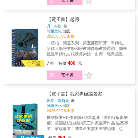
電子書
伯．蘭登被捲入了一個令人毛骨悚然的世界，
層層迷霧的歷史、神祕的符號和晦澀難解的密
這個世界以歷史上最神祕的文學傳世之作──但
碼，丹布朗以引人入勝、節奏明快的敘事手法
丁的《神曲．地獄篇》為中心。在此背景下，
挑戰讀者，每一個轉折都充滿了驚喜。
蘭登與一位令人不寒而慄的對手展開搏鬥，並
【電子書】起源
破解一個精妙的謎題，將他帶入一個融合了古
丹．布朗
著
典藝術、祕密通道和未來科技的世界。蘭登從
時報文化
出版
但丁的黑暗史詩中汲取靈感，分秒必爭地尋找
2026/03/31 出版
答案，在世界被逆轉之前，辨別出誰才是可以
－羅柏．蘭登系列 第五部西班牙，畢爾包。
信任的人……
哈佛大學符號學和宗教圖像學教授羅伯．蘭登
抵達畢爾包古根漢美術館，出席一場意義重大
的發表會，一項「將永遠改變科學面貌」的發
406
金石堂
7
折
特價
元
現即將揭曉。當晚的主持人艾德蒙．柯許，這
位四十歲的億萬富翁兼未來學家憑藉其令人眩
電子書
目的高科技發明和大膽的預測，成為享譽全球
的人物。柯許曾是蘭登二十年前在哈佛大學的
首批學生之一，他即將揭曉一項驚人的突
破……這項突破將解答人類存在的兩個根本問
【電子書】我家專辦謀殺案
題。活動一開始，蘭登和數百位賓客便被一場
理察・歐斯曼
著
別出心裁的演講深深吸引，蘭登意識到，這場
臉譜文化
出版
演講的爭議遠超乎他的想像。然而，精心策劃
2026/02/26 出版
的晚會卻突然陷入混亂，柯許的珍貴發現岌岌
機智探案+動作冒險+幽默趣味《週四謀殺俱樂
可危，隨時可能永遠消失。蘭登陷入困境，面
部》英國破紀錄暢銷天王作家最新作品 破案專
臨迫在眉睫的威脅，絕望地逃離畢爾包。與蘭
業，家族事業！調查命案需要睿智頭腦，也需
登同行的還有優雅的博物館館長安布拉．維
要上山下海連打帶跑幸好我們老少聯手、一家
350
達，她與柯許合作策劃了這場備受爭議的晚
Readmoo
特價
元