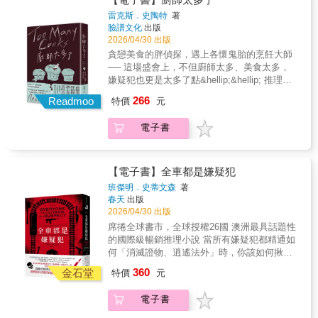
書、公司合夥人、工程師等，安娜想要先聽聽
要找出是誰藏身在列車上奪走她仇人們的性
販子、一名農業機械經銷商，甚至是即將在數
他們交代當年為什麼蓄意誣陷無辜，再將他們
雷克斯．史陶特
著
命……§ 推薦佳評 §「是節奏飛快的驚悚小說，
萬人面前發表演說的市長。所有線索都指向托
臉譜文化
出版
交給預計在車站守候的芝加哥聯邦調查局人
是密室謎案，也是殘酷的復仇故事……步調精
馬斯．戈梅茲──一個來歷神祕，與幫派有深厚
2026/04/30 出版
員。晚間八點，所有人聚集到餐廳車廂，安娜
準完美，劇情翻轉獨具風格。」──《紐約時
關聯的男子。然而這名自稱「狼」的冷血黑幫
按照計畫向乘客們宣告邀請他們搭上這班列車
貪戀美食的胖偵探，遇上各懷鬼胎的烹飪大師
報》書評「在這部曲折的歷史驚悚小說裡，豪
殺手，多年前就消聲匿跡，更令人毛骨悚然的
的原因，並且強調中途沒有任何停靠站，跳車
── 這場盛會上，不但廚師太多、美食太多，
華火車謀殺案的元素得到了全新詮釋……如果
是，這個男人居然像隱形人般，在重重警力與
必死無疑，終點站已有調查局探員在等待。她
嫌疑犯也更是太多了點&hellip;&hellip; 推理史
讀者想找一本由強悍女主角領銜的娛樂讀物，
監視器下屢次完美脫身，甚至從密閉的洗手間
不想傷害他們，只希望他們誠實面對法律制
上第一安樂椅神探與冷硬派助手的絕妙組合 世
此書正是首選。」──《出版人週刊》「絕無冷
266
內憑空消失&hellip;&hellip; 凶殺組的酗酒警探
Readmoo
特價
元
裁。然而，不論是嚴詞否認或愧疚吐實，乘客
界推理小說大會「世紀最佳推理小說系列」、
場，情節有克莉絲蒂的風範，電影感猶如希區
巴布．奧茲在人生最低谷時，意外接手了這樁
開始按照車廂房間的順序逐一遭到殺害，車上
「世紀最佳推理作家」雙料提名作品 謀殺天后
考克作品。」──BookPage「塞傑深知如何講
案件，他因失去愛女、與妻子離異而深陷創
電子書
籠罩著恐慌，還活著的乘客紛紛指控安娜對他
阿嘉莎‧克莉絲蒂：「書中描述尼洛‧伍爾夫的廚
述一個讓讀者不斷猜疑的好故事。」──《華盛
傷。隨著命案一件件發生，三十年前的黑幫血
們設下了謀殺陷阱。為了證明自己沒有出於仇
師所料理的美食，為我帶來豐富樂趣，真希望
頓郵報》「萊利‧塞傑是驚悚小說的大師，也是
案、警界貪腐的黑幕、凶手犯案的動機逐漸浮
恨而痛下殺手，也為了如願替父親洗刷冤名，
能親口嘗嘗。」 美食作家M.F.K.費雪：「我讀
大逆轉情節的絕佳設計者……《復仇列車》這
上水面，巴布突然意識到，自己與這名幽靈殺
安娜必須保護剩餘的乘客平安活到終點站，更
過史陶特先生筆下關於伍爾夫與阿奇的所有故
【電子書】全車都是嫌疑犯
部小說充滿電影感，能夠滿足想看到新版《東
手之間，竟然有某種絕望的共鳴，讓他即使遭
要找出是誰藏身在列車上奪走她仇人們的性
事，手邊還隨時存著若干本《廚師太多了》備
班傑明．史蒂文森
著
方快車謀殺案》的讀者。」──《赫芬頓郵報》
到停職也難以放下案件&hellip;&hellip; ◆ 奈斯
命……§ 推薦佳評 §「是節奏飛快的驚悚小說，
用。」 美國總統杜魯門：「在經濟動盪不安與
春天
出版
「巔峰之作。塞傑交出了一部節奏緊湊、結構
博在這本最新獨立作中，編織了一個環環相
是密室謎案，也是殘酷的復仇故事……步調精
世界大戰期間，我只見過羅斯福總統開懷笑過
2026/04/30 出版
細密的驚悚小說，會讓讀者喘不過氣、震驚難
扣、不到最後一刻無法看透的精彩謎團，並且
準完美，劇情翻轉獨具風格。」──《紐約時
兩次。一次是聽到諾曼第登陸成功的消息，另
席捲全球書市，全球授權26國 澳洲最具話題性
平。」──《書單》雜誌
觸及槍枝管制、警察貪腐與心理創傷等當代議
報》書評「在這部曲折的歷史驚悚小說裡，豪
一次是讀到史陶特的小說。」 ---- 「他們這
的國際級暢銷推理小說 當所有嫌疑犯都精通如
題。美國的「槍枝爭議」問題是推動整個懸疑
華火車謀殺案的元素得到了全新詮釋……如果
『十五位烹飪大師』，可有名的呢，這群人每
何「消滅證物、逍遙法外」時，你該如何揪出
故事的核心動機，但作者也著重描寫人被奪走
讀者想找一本由強悍女主角領銜的娛樂讀物，
五年聚會一次，燒菜、吃吃喝喝，你騙我我騙
兇手？ 當澳洲推理作家協會邀請我參加在「甘
所愛後經歷的孤獨與悲傷，刻畫了那些跨過界
此書正是首選。」──《出版人週刊》「絕無冷
360
你&hellip;&hellip;還有，其中一個會被某人給宰
金石堂
特價
元
號列車」（The Ghan，往返於達爾文與阿得雷
線、在善惡間掙扎的心靈。 ◎奈斯博在此打造
場，情節有克莉絲蒂的風範，電影感猶如希區
了。」 名偵探尼洛．伍爾夫平日足不出戶，整
德之間的著名長途列車）上舉辦的犯罪寫作節
了一部充滿力量的作品，透過一個曲折的辦案
考克作品。」──BookPage「塞傑深知如何講
天守在他舒適的辦公室兼住所，品嚐美食、養
電子書
時，我本希望能為我的第二本書找點靈感。這
過程與令人震驚的慘劇，深刻探討了孤獨與悲
述一個讓讀者不斷猜疑的好故事。」──《華盛
蘭怡情。若是遇到需要出門訪查線索的案件，
次我想寫虛構小說&mdash;&mdash;我真的需
傷這些極其人性的情感&hellip;&hellip;北歐黑色