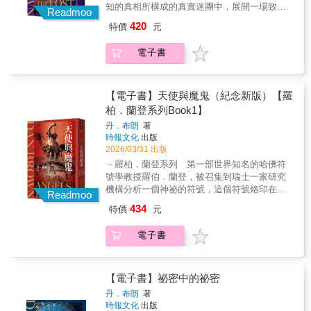
Review）「本書的特別樂趣之一，是每一章的
知的真相所構成的真實迷團中，展開一場致命
的漫長衝擊效應。┤口碑佳評├「當駭人的犯罪
遇；牛津學者的描寫真實可信；謎題設計精
我們訴說的故事，關於我們的人生如何產生意
組織「主業會」，這是一個梵蒂岡認可的祕密
Readmoo
標題都取自古老或罕見的詞彙——例如
競賽，而這一切都發生在令人膽寒的反派監視
事件發生後，人們往往將注意力集中於加害
巧，讓我一路迫不及待地讀下去。我非常喜歡
外的互相聯繫，也關於暴力事件的漣漪效
天主教教派，據聞，主業會長期以來一直密謀
420
特價
元
ipsedixitism，意指『僅因某人說了，所以便被
之下。故事在華盛頓特區的隱祕密室、隧道和
者，試圖從中尋找解釋；然而，在輿論迅速升
它。」《黑暗元素》三部曲作者，菲利普．普
應。」──短篇小說獎評審講評「麥克法蘭對形
奪取錫安會的祕密。如果蘭登和納佛不能及時
視為事實』。這本書極為精彩。」《明尼阿波
神殿之中展開，懸疑緊湊，而結局令人難以置
溫又冷卻後，持續影響社會的，卻是那些滲入
曼（Philip Pullman）「多麼美味又令人著迷的
式的精湛掌握讓這些彼此交織的短篇故事成為
解開這個錯綜複雜的謎題，錫安會的祕密以及
利斯星論壇報》（The Minneapolis Star-
電子書
信。哈佛大學符號學教授羅伯．蘭登受邀前往
個體感知與記憶的無形震盪。作者以十二篇看
文學懸疑小說！節奏緊湊、文字精煉，讓人一
一件光采熠熠的偉大作品，反轉了時間順序，
一個驚人的歷史真相，便將永遠消失。《達文
Tribune）「瀰漫著牛津學院特有的書卷氣與歷
美國國會大廈發表演講，剛抵達不久，夜幕隨
似獨立的短篇，交織出一個因連環殺手而彼此
頁接一頁地讀下去——我只想說：請再多來幾
顛覆了讀者的預期......它的力量主要在於麥克
西密碼》巧妙融合了驚險刺激的冒險、嚴謹的
史氣息，同時深切致敬那些維護英語、守護其
即降臨，詭異的事件接踵而至。國會大廈內發
牽連的世界，並將敘事重心置於案發前後的痕
本！」入圍女性文學獎《蜂》（The Bees）作
法蘭出色地呈現了人生中的神祕與凡常。她展
學術探討和犀利的智慧，塑造了符號學教授羅
奇妙古怪之處的詞典編纂者。這位著名詞源學
現了一件令人不安的物品，巧妙地由五個符號
【電子書】天使與魔鬼（紀念新版）【羅
跡與影響，使讀者在閱讀過程中逐步感受餘波
者，拉琳．波爾（Laline Paull）
示出人類能有多麼殘酷或多麼溫柔，兩者甚至
伯．蘭登這個最具原創性的角色。這部史上最
家兼英國媒體人丹特的處女作，以一樁失蹤案
組成。蘭登認出這是一份古老的邀請函，引領
的層層擴散。這樣的書寫，使本書成為一部非
可能並存於同一時刻，其效果時而震撼、時而
柏．蘭登系列Book1】
受注目的驚悚小說，節奏明快、構思精巧、情
為骨幹，展現出聰慧與瀟灑的智性魅力，不僅
人們進入一個失落已久的神祕智慧世界。彼
典型而流暢的犯罪故事集；而書名《十三號公
光輝萬丈。」──維多利亞總督文學獎評審報告
節跌宕起伏、引人入勝，結局更是出人意料。
丹．布朗
著
滿足文字愛好者的挑戰慾，也必將讓阿嘉莎．
得．所羅門是蘭登敬愛的導師，也是一位傑出
路》卻僅收錄十二篇故事，讓兇手始終缺席，
「成果斐然的小說集，風格獨具、筆調如詩，
時報文化
出版
克莉絲蒂與桃樂絲．塞耶絲的忠實粉絲著迷不
的共濟會成員和慈善家。所羅門慘遭綁架後，
正是作者精心的設計，不僅不再複製大眾對案
對角色發展投入深刻的感性。故事層次豐富，
2026/03/31 出版
已。」《Booklist》星號好評「對所有熱愛文字
蘭登意識到，拯救彼得的唯一希望就是接受這
件的聚焦方式，也為讀者保留閱讀的想像空
常有反思回望，或是出人意料的發展，精準描
－羅柏．蘭登系列 第一部世界知名的哈佛符
之樂的人而言，這本書將帶來純粹的閱讀愉
份神祕的邀請，跟隨著指引，蘭登瞬間捲進一
間。」──她說犯罪Podcast 主持人 Lily「連續
寫與敘事技巧讀來是一大享受。」──《衛報》
號學教授羅伯．蘭登，被召集到瑞士一家研究
悅。」《科克斯書評》（Kirkus Reviews）
個充滿共濟會祕密、塵封在歷史中的隱密世
殺人案，有時就像網紅開箱頭等艙、米其林餐
「麥克法蘭幾乎在各方各面都是大師風範：對
機構分析一個神祕的符號，這個符號烙印在一
「詞源學家丹特以其語言專業，奉上一部聰明
界，這一切似乎都將他引向一個不可思議的真
Readmoo
廳、頂級旅館、郵輪、超跑、柏金包。很多觀
話、設定、喜劇性的時機安排……但她最大的
名被謀殺的物理學家的胸膛上，而他發現了不
絕頂的推理小說處女作——對英倫迷與黃金時
相。一如《達文西密碼》、《天使與魔鬼》，
眾只是沒有條件這麼做，不是不想做，也不是
434
成就，是在這些被無解的暴力犯罪影響人生的
特價
元
可思議的證據：一個名為光明會的古老祕密兄
期偵探小說愛好者而言，這是一場令人難以抗
丹．布朗的小說如同精妙絕倫的織錦，交織著
完全沒有做。《十三號公路》敏銳捕捉到深藏
角色之間創造了同理的連結，讓他們一一展開
弟會的復興……光明會曾是地球上最強大的地
拒的謎題。」《出版者週刊》（Publishers
層層迷霧的歷史、神祕的符號和晦澀難解的密
於暴力核心的人格特質與互動模式。形形色色
懸疑性十足又充滿可讀性的旅程。」──《洛杉
電子書
下組織。光明會已從陰影中現身，對其最痛恨
Weekly）「語言學家丹特以生動的筆法證明她
碼，丹布朗以引人入勝、節奏明快的敘事手法
的普通人，為故事投下一束光，情節就像鑽石
磯時報》「每則短篇都值得獨立欣賞，集合起
的敵人──天主教會，展開傳奇復仇計畫的最後
不僅是語言專家，更是出色的小說家。她在故
挑戰讀者，每一個轉折都充滿了驚喜。
析出白光中的彩虹。作者如賞鳥般用高倍望遠
來更交織呈現出邪惡暴行觸及每個人的生命之
階段。在梵蒂岡祕密會議前夕，蘭登最擔心的
事中穿插歷史與詞源趣聞，讓人目不轉睛。瑪
鏡觀察身邊人物，那種病態的清醒與敏感，對
後長遠且往往意想不到的效應。」──《書單》
事發生了：光明會的一名使者宣布，已在梵蒂
莎與她的團隊聰明又迷人，在懸疑氣氛之中增
【電子書】祕密中的祕密
性愛的饑渴與恐懼，比孟若還要孟若。就算是
「即便深具娛樂性，麥克法蘭的小說仍持續提
岡城中心設置了一枚定時炸彈。隨著倒數計時
添輕快節奏；而對牛津的細膩描寫，則營造出
丹．布朗
著
孟若來寫孟若，也無法比這本書更加肉欲，更
醒讀者，真實犯罪故事帶來的快感背後存在著
開始，蘭登立即前往羅馬，與美麗而神祕的義
鮮明而迷人的場景感—— 讀者將同時獲得知識
時報文化
出版
加冷酷。」──盧郁佳（作家）「麥克法蘭筆下
實際的死亡與痛苦。引人入勝又嚴肅深刻，這