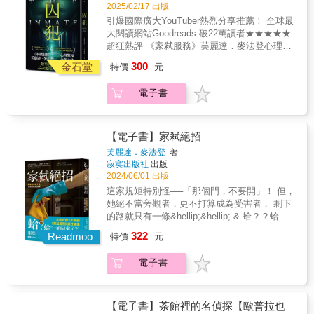
在，她必須把這些記憶的碎片拼湊起來，找出
2025/02/17 出版
在死者追思會上冷眼觀察，鎖定那些悲傷得不
企圖謀殺她的人的身分，在他完成他的工作之
引爆國際廣大YouTuber熱烈分享推薦！ 全球最
太自然的嫌疑人。10. 堅信生活失序即心理失
前……󠄀頭部中彈會不會痛？很多事情我忘了，
大閱讀網站Goodreads 破22萬讀者★★★★★
序，透過強迫嫌疑人規律作息與進食，觀察其
這部分卻記得特別清楚。我記得自己盯著槍
超狂熱評 《家弒服務》芙麗達．麥法登心理驚
良心。 ──各界榮譽肯定── ★榮獲愛倫坡獎
口，以為對方不可能真的扣下扳機，也不相信
悚全新大作 最有罪的人，不一定是身陷囹圄的
年度原創平裝小說 ★入圍英國犯罪作家協會
300
自己會是這種命運。接著聽見爆裂音，一轉眼
金石堂
特價
元
人&hellip;&hellip; 卜珂是一所高度戒備監獄的
金匕首獎 ★Audible年度推理好書 ★榮獲
子彈飛了出來擊碎顱骨，鑽入大腦的灰質、白
新執業護士，她在就職第一天被灌輸了在這裡
Audie獎年度推理有聲書 ★榮獲美國圖書館協
質、神經元、腦室，再次貫穿顱骨後扎在牆
電子書
工作三個重要的規則： 1. 尊重所有囚犯。 2.
會首屆 Libby 圖書獎年度推理小說 ★華盛頓
上。牆壁的隔音設計太好，所以鄰居沒聽見槍
絕不透露任何個人資訊。 3. 絕對不能與囚犯太
郵報年度十大推理小說 ★出版者週刊、圖書
響。過程完全不痛。什麼感覺也沒有。痛都是
親密。 但沒有人知道卜珂已經破壞了規則。沒
館期刊星號書評推薦 ★售出日本、西班牙、
後來的事情了。
有人知道她和史恩的密切關係，史恩是監獄中
巴西、荷蘭、芬蘭、匈牙利、印尼、保加利
【電子書】家弒絕招
最惡名昭彰的危險囚犯之一。 他們當然不知道
亞、西班牙、烏克蘭……16國版權❥關於故事
芙麗達．麥法登
著
史恩是卜珂的高中情人──明星四分衛、因一系
六十歲的薇拉在舊金山唐人街經營一家茶館，
寂寞出版社
出版
列殘忍謀殺案而被判終身監禁的金童。也不知
每天準時四點半起床，健走、喝烏龍茶、傳訊
2024/06/01 出版
道是卜珂的證詞把他關進了監獄。 但史恩知
息叮嚀Gen Z的兒子早起。她的生活井然有序，
這家規矩特別怪──「那個門，不要開」！ 但，
道。他比任何人都清楚。他永遠不會忘記。 󠄀 我
直到某天清晨，茶館裡多了一具陌生男子的屍
她絕不當旁觀者，更不打算成為受害者， 剩下
說了謊。 之所以猶豫要不要這份工作，其實不
體……薇拉報了警，但為了引誘凶手上門，她
的路就只有一條&hellip;&hellip; & 蛤？？蛤？
是擔心高跟鞋被囚犯搶走敲死自己，而是因為
順手拿走重要物證──畢竟，沒人比她更適合破
她回來了？！ 報應早晚要來，絕對到府服務 全
322
這裡有個犯人身分特別。很久以前我們認識，
Readmoo
案。嫌犯一一現身，分別是：死者的雙胞胎弟
特價
元
球狂賣100萬冊《家弒服務》超狂續集 冬陽／
但我現在非常不想見到他。 但我不能告訴朵洛
弟、遺孀、網路新聞記者、Podcast主持人。薇
推理評論人 B編／編笑編哭經營者 蘇瑩文／譯
瑟，不能透露我的初戀男友被求處無期徒刑不
拉以各種茶葉、中華料理款待他們，以為即將
電子書
者 歐娜／Podcaster──激動推薦 & ★攻占《紐
得假釋以後就被關在瑞克高戒護管理監獄。 還
揭開凶手真面目，卻因此與這些嫌犯發展美妙
約時報》《明鏡周刊》暢銷榜 ★全球最大閱讀
有，讓他坐牢的就是我本人。 亞馬遜網站讀者
情誼。事情一發不可收拾……印尼華裔作家陳
網站Goodreads人氣小說，150萬人點評
★★★★★好評不斷！ 就在你自以為知道一切
梅玲，融合推理懸疑與喜劇，以爆笑筆觸刻劃
★Goodreads閱讀網2023年度最受歡迎推理小
【電子書】茶館裡的名偵探【歐普拉也
的時候，劇情持續翻轉，真相大白的那一刻，
愛管閒事、碎嘴卻可愛的主角薇拉。從唐人街