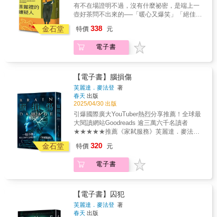
子被殘忍殺害，成為沿海連環命案的最新受害
有不在場證明不過，沒有什麼祕密，是端上一
服的作品！」 「太驚訝了，差點忘了呼吸！」
者。 警方掌握到唯一線索： 兇手是一名「先約
壺好茶問不出來的──「暖心又爆笑」「絕佳的
會，再下手」的神祕男子。 照理說，席妮應該
度假讀物」★YouTube、IG、抖音說書網紅強
338
很安全。 畢竟，她的男友是「全紐約最完美的
金石堂
特價
元
推！★英文版一年銷量突破300,000冊★超級暢
存在」。 然而，她甩不掉心中那道陰影： 這個
銷書《失控親友團》（Dial A For Aunties）作
完美男人&hellip;&hellip; 會不會完美得「太過
電子書
者全新系列★《週四謀殺俱樂部》喜劇推理，
頭」？
遇上《媽的多重宇宙》強悍華裔母親★華納影
業 × 歐普拉火速搶下電視劇版權西方有深諳人
性的瑪波小姐，東方有窮追不捨的「姨母神
【電子書】腦損傷
探」──薇拉．黃表面是經營茶館的慈祥姨母，
芙麗達．麥法登
著
實際上是洞悉人性的破案大姐頭推理一定要懂
春天
出版
科學？ 理解人性才是偵探姨母最拿手的戲。💡
2025/04/30 出版
薇拉看穿人性的10個瞬間：1. 藉由提供提神茶
引爆國際廣大YouTuber熱烈分享推薦！全球最
招待警察，讓他們放下戒心，使自己能名正言
大閱讀網站Goodreads 逾三萬六千名讀者
順留在現場打探消息。2. 觀察茱麗亞的行為舉
★★★★★推薦《家弒服務》芙麗達．麥法登
止，認定她並非冷酷凶手，而是極需被照顧。
醫學驚悚全新大作一顆子彈，奪走了她的生命
320
3. 看穿瑞基對家常菜的渴望，讓他吃飽後自然
金石堂
特價
元
與記憶……󠄀經過多年的努力，夏綠蒂．麥坎納
吐露祕密。4. 從桑娜的藝術創作讀出她對死者
醫生終於擁有了一切。皮膚科醫師的事業蒸蒸
複雜的情緒，進而揭開兩人不為人知的糾葛。
電子書
日上？打勾。俯瞰中央公園的寬敞公寓？打
5. 洞悉奧利佛從小到大累積的自卑感，使他為
勾。英俊的律師丈夫？這點還需要再確認。沒
了自我證明而洩露祕密。6. 從嫌疑人過度修飾
想到一天晚上，一顆子彈穿透了她的右側頭
的社群照片讀懂虛榮心，藉此推論其行為動
骨，她就此失去了一切。當夏綠蒂努力從腦部
【電子書】囚犯
機。7. 藉由年輕人難以拒絕長輩的文化現象，
損傷中恢復過來時，她開始意識到那個命運之
芙麗達．麥法登
著
進行身家調查並識破謊言。8. 進入他人家中大
夜所發生的事情被困在了她受損的右腦中。現
春天
出版
掃除觀察居住環境，進而判斷其心理狀態。9.