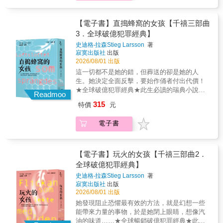
業獎和奈德．凱利獎★系列首作於澳洲大賣
麻辣烤鯉魚，觀察眾人吃飯的神情，猜出嫌疑
暖到令人不想結束的擁抱。」──Laurie
70,000冊＊＊＊「他朝聲音的方向奔去，彷彿
人。6. 泡一杯濃郁香甜的奶茶，讓沮喪的角色
Elizabeth Flynn，《The Girls Are All So Nice
那裡能提供庇護。也許森林裡還有別人，某個
【電子書】直搗蜂窩的女孩【千禧三部曲
在茶香中卸下心防。7. 帶三層提盒塔的菜潛入
Here》作者♥「完美無瑕，引人大笑，溫暖人
能救他的人。」「她慢慢踏入水中，感受寒意
3．全球破億犯罪經典】
網紅派對，靠中式叉燒肉和椒鹽鮮魷征服全
心，創作技巧高超。歡樂的閱讀經驗。」
升起，那一刻終於來到……她轉動旋鈕。」森
場。＼好看又得獎 薇拉阿姨備受獎項肯定／
──India Holton，《The League of
史迪格‧拉森Stieg Larsson
著
林深處，男人正在躲避追殺深沉水域裡，女人
寂寞出版社
出版
★2025年 Goodreads 讀者票選獎「最愛推理懸
Gentlewomen Witches》作者♥「溫暖、迷人，
正布局毀滅一切而地底之下，枯骨早已靜候多
2026/08/01 出版
疑小說」入圍★2025年《紐約時報》最佳推理
令人大笑不斷。」──S. L. Huang，《Zero
時一場深夜的轟天巨響，澳洲第一大河的調節
小說★2026年愛倫坡獎「Lilian Jackson Braun
Sum Game》作者♥「就像一杯完美的茶，層次
這一切都不是她的錯，但葬送的卻是她的人
堰遭人炸毀，古老的森林再度被洪水淹沒。剛
紀念獎」入圍★2026年Audie獎「最佳推理有聲
豐富、精心沖泡，帶著一絲幽默與溫暖甜美的
生。她決定全面反擊，要始作俑者付出代價！
晉升成凶案組警探的芮爾，與伊凡前往自己的
書」決選入圍❥關於故事偵破茶館命案後，薇
餘韻。」──Amy Clarke，《Girl, 11》作者
★全球破億犯罪經典★此生必讀的瑞典小說家
故鄉展開調查，在一處調節池中發現頭部遭槍
Readmoo
拉的茶館一度生意好轉，身邊圍繞著如家人般
♥「在這部爆笑推理小說中，薇拉最有理，向我
史迪格．拉森傳世之作他，把犯罪小說寫成了
擊、年代追溯至二戰的男性屍骨。凶手可能早
315
特價
元
的朋友，而且兒子提利終於脫單了！對象正是
們證明：千萬別惹愛管閒事的姨母。」──Julie
「全球文化現象」讓「莎蘭德」成為每個世代
已不在人世，身分確認更是困難重重。這種上
上次辦案的瑟琳娜警官。儘管這一切改變很圓
Tieu，《Circling Back to You》作者讀者五星
都想詮釋的現象級IP！繼瑞典三部曲電影、大
頭視為「歸檔了事」的差事，絕非芮爾所期待
電子書
滿，但薇拉心底仍不滿足，她還有一個小願望
好評★★★★★♥「我的生活需要薇拉，還有她
衛‧芬奇好萊塢電影之後，英國Sky與《王冠》
的精采首案。然而，她錯了。隨著深入追查，
──如果能再有一樁謀殺案讓她動腦……(咦?!)
的好手藝！這可能是我今年的年度讀物。」
團隊正打造全新影集，以當代背景重啟莎蘭德
森林中相繼發現更多遺骸，芮爾開始懷疑那些
終於，薇拉發現一名焦急尋找失蹤友人的年輕
♥「如果你喜歡《週四謀殺俱樂部》或其他輕推
的故事！★☆ 吳曉樂全新導讀「千禧三部曲」
熟悉無比的面孔：多年的鄉鄰，親密的摯友，
女子，更在到提利屋裡幫忙照顧貓之際，「不
理小說，你絕對會愛上這本書。」♥「全書充滿
☆★（收錄於《龍紋身的女孩》） ☆新版紙張
【電子書】玩火的女孩【千禧三部曲2．
乃至於自己的家族——他們究竟隱藏著什麼？
小心」在兒子女友公事包裡翻到警方的卷宗，
溫情、美食，以及那些出自善意的愛管閒
輕薄易翻閱‧暢快閱讀無負擔☆★《直搗蜂窩的
全球破億犯罪經典】
她發現自己身陷一場遠比預期更凶險的調查。
得知有名神祕網紅剛剛離奇死亡，而「他」正
事。」♥「這完全是我的菜！」
女孩》超過六百頁，很少人能讓每一頁都如此
真相，究竟值多少代價？而她，還剩多少籌碼
史迪格‧拉森Stieg Larsson
著
是女子宣稱已經失蹤的友人。只是此人的友
具有可讀性，但拉森辦到了。這是個了不起的
可以來換？過去並未真正死去，只是蟄伏暗
寂寞出版社
出版
人、社群帳號、警方卷宗全都以不同姓名稱呼
成就，也是千禧三部曲如此成功的原因之一。
處，等待最致命的時機本書特色《密林遺骨》
2026/08/01 出版
「他」。在社群平台上，「他」過著人人稱羨
──《瑞典日報》 ★從《龍紋身的女孩》、《玩
是伊凡和芮爾這對警探搭檔的第二起案件。故
她發現阻止恐懼最有效的方法，就是幻想一些
的生活，出沒奢華派對、坐擁私人飛機。等
火的女孩》至本書，感覺沒變，只是更有氣
事跨越三個世代緩緩展開，以複雜的方式曲折
能帶來力量的事物，於是她閉上眼睛，想像汽
「他」的屍體從海灣被打撈起來後，警方卻查
魄……隨著時間的逝去，我們有一天終究會遺
迂迴，一層層剝開重重面紗，讓我們先窺見一
油的味道……★全球暢銷破億犯罪經典★此生