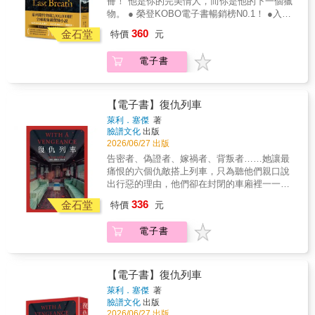
之中。」──凱特‧亞金森 「歐斯曼再度交出一
冊！ 他是你的完美情人，而你是他的下一個獵
身分前往特維頓，為爵士深受聽障所擾的女兒
目上或許還有別的高齡偵探角色，但若論機
格格不入的靈魂，聯手揭開人性最黑暗的深
消失、監視錄影被刪除、檔案遭竄改，有人正
例攻占全球暢銷書榜，屢創紀錄的完美小說，
本充滿幽默與真情的必讀之作。我真愛這本
物。 ● 榮登KOBO電子書暢銷榜N0.1！ ●入圍
服務。 特維頓正是寂靜工廠的所在地，這裡日
智、聰慧和人性關懷，他們仍然都比不上《週
淵。《玩火的女孩》FLICKAN SOM LEKTE
暗中監控他們的一舉一動&hellip;&hellip;極限二
正待您品嘗《龍紋身的女孩》MÄN SOM
書。」──哈蘭‧科本 「回歸之作更勝以往！有
全球最大書評網站Goodreads讀者票選年度最
360
日夜夜紡織著神祕絲布，撩撥著周遭所有聲
四謀殺俱樂部》。」──《華爾街日報》 「歐斯
金石堂
MED ELDEN面對全世界的追捕，莎蘭德選擇
十四小時內，艾迪必須找到證據、保護當事
特價
元
HATAR KVINNOR莎蘭德登場震撼之作！失蹤
時感人、有時詼諧，懸疑情節高明，讓人從頭
佳推理驚悚小說，逾一萬則★★★★★書評狂
音。隨著亨利漸漸深入工廠，他發現這種絲布
曼既描寫主要角色們的刺激冒險，也關注他們
反擊！她發現阻止恐懼最有效的方法，就是幻
人、守住自己與家人的性命。 威脅接連而來，
少女、豪門祕密、連環罪案，跨越四十年的調
到尾流暢地飛快往下翻頁。」──傑佛瑞‧迪佛
推！ ●作品全球狂銷5,000,000冊，羅伯．布林
也會反射詭譎的回聲、幽靈般的呢喃，足以誘
的日常，讓這部小說維持了腳踏實地的寫實
想一些能帶來力量的事物，於是她閉上眼睛，
朋友被襲擊、家人遭跟蹤，整個城市像一個陷
電子書
查，兩個格格不入的靈魂，聯手揭開人性最黑
澤『愛芮卡．佛斯特警探系列』再次拉高了驚
發頭痛，甚至讓人神智不清。種種令人不安的
性。」──《每日郵報》 「純粹喜悅的閱讀享
想像汽油的味道……《直搗蜂窩的女孩》
阱，而他正被逼入絕境。艾迪沒有退路，唯一
暗的深淵。《玩火的女孩》FLICKAN SOM
悚小說的標竿 當一名年輕女性受盡折磨的屍體
徵兆，讓他察覺事情並不如表面所見那樣單純
受，筆鋒銳利，充滿驚奇，心意真誠、悲喜交
LUFTSLOTTET SOM SPRÄNGDES從個人復
能倚賴的，是他當騙徒時養成的本能──看穿恐
LEKTE MED ELDEN面對全世界的追捕，莎蘭
在垃圾桶中被發現時，她的雙眼腫脹緊閉，全
&hellip;&hellip; 在令人著魔的寂靜背後，究竟
加，對話笑料更寫得優秀出色。」──《華爾街
仇到國家醜聞，從祕密行動到法庭交鋒，所有
懼、操弄人心、在最短時間內奪下勝利。他必
德選擇反擊！她發現阻止恐懼最有效的方法，
身衣物被鮮血浸透&mdash;&mdash;愛芮卡．
【電子書】復仇列車
隱藏著何種鬼魅？真正被噤聲的又是什麼？ ***
日報》 「理察‧歐斯曼僅僅用了兩本作品，就躋
伏筆在此匯聚，引爆千禧三部曲最震撼的終
須用謊言對抗謊言，用陷阱反制陷阱，在最後
就是幻想一些能帶來力量的事物，於是她閉上
佛斯特偵緝總督察是第一批抵達現場的人員之
萊利．塞傑
著
「它宛如魔咒，又似奇蹟。 狗吠、男人的呼
身上等犯罪小說家之列。」──紐約時報書評
局。
的法庭上賭上一切。 & 《不能贏的辯護》、
眼睛，想像汽油的味道……《直搗蜂窩的女
一。問題是這一次這樁案子並不在她的管轄
臉譜文化
出版
喝、滴答作響的時鐘， 都如海市蜃樓般陡然消
「讀來就像和老朋友重新聚首，這本小說萬事
《騙子律師》、《第13位陪審員》、《魔鬼的
孩》LUFTSLOTTET SOM SPRÄNGDES從個
內。 愛芮卡在爭取加入調查小組的同時，仍忍
2026/06/27 出版
失。」 【本書特色】（1）封面重現十九世紀
俱備：靈巧、機智、感人。」──麗莎‧嘉德納
代言人》 史上最囂張的騙子律師 艾迪．弗林
人復仇到國家醜聞，從祕密行動到法庭交鋒，
不住介入其中，並迅速發現了這起案件與四個
告密者、偽證者、嫁禍者、背叛者……她讓最
藝術大師William Morris作品 William Morris
「令人欣喜。歐斯曼擁有渾然天成的幽默感，
的起點之戰 在真相與謊言之間， 法庭不再是審
所有伏筆在此匯聚，引爆千禧三部曲震撼終
月前另一宗未破懸案的關聯。兩名女性被棄屍
痛恨的六個仇敵搭上列車，只為聽他們親口說
為19世紀最具影響力藝術家之一，他掀起英國
還能夠將這股幽默轉譯到他筆下的角色與對話
判的舞台，而是死亡陷阱
局。
的地點雷同，且身上都有著一模一樣的傷口：
出行惡的理由，他們卻在封閉的車廂裡一一身
美術工藝運動，反對工業化粗製濫造，提倡回
之中。」──凱特‧亞金森 「歐斯曼再度交出一
股動脈上的致命切口。 兇手在網路上跟蹤他的
亡──是誰在暗中代替她復仇？★《我不是你以
歸中世紀古典美學，是結合工藝與工業、美感
本充滿幽默與真情的必讀之作。我真愛這本
336
目標，利用虛假身分獵捕年輕貌美的女性。面
金石堂
特價
元
為的那個人》作者最新力作★ 空降《紐約時
與實用的先驅者。其設計作品多取材自大自
書。」──哈蘭‧科本 「回歸之作更勝以往！有
對一個彷彿不存在的殺人犯，愛芮卡該如何將
報》暢銷書排行榜、亞馬遜網路書店驚悚小說
然，風格清新質樸。 （2）｛特別收錄｝復古
時感人、有時詼諧，懸疑情節高明，讓人從頭
其繩之以法？
電子書
榜#3★《家弒服務》作者芙麗達‧麥法登推薦：
藏書票＆維多利亞時代紡織機具、老畫報與工
到尾流暢地飛快往下翻頁。」──傑佛瑞‧迪佛
「頂級的密室推理，停不下來的懸疑緊張加上
業風景 扉頁特別收錄復古藏書票，以及十
峰迴路轉。」§ 故事簡介 §一九五四年，美國的
九世紀紡織機具插畫、倫敦新聞畫報（The
航空正要開始取代鐵路，但仍有許多長途路線
Illustrated London News）與曼徹斯特工業城鎮
【電子書】復仇列車
的高級列車為旅客提供豪華服務；由費城開往
風景，有如穿越時光的紙上藝廊，邀請讀者一
萊利．塞傑
著
芝加哥、行駛時間十四小時的直達車「鳳凰號
窺維多利亞時代獨特風情。 （3）｛燙金收藏
臉譜文化
出版
特快車」就是其中之一。今夜出發的這班列
版｝書衣細緻燙金，並以具纖維感的維納斯萊
2026/06/27 出版