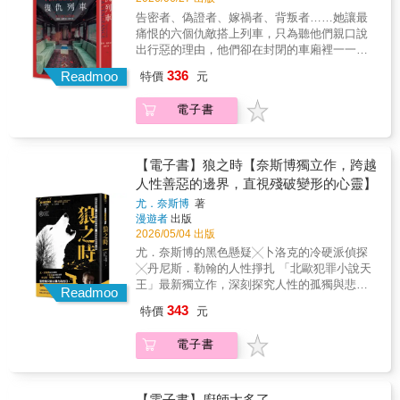
車，行程由這家鐵路公司創辦人的女兒安娜‧馬
妮紙印製，手感與質感兼備
告密者、偽證者、嫁禍者、背叛者……她讓最
松森特別規劃，車上只有六位乘客。十二年
痛恨的六個仇敵搭上列車，只為聽他們親口說
前，安娜的父親在戰爭期間因為一樁人為的火
出行惡的理由，他們卻在封閉的車廂裡一一身
車爆炸事故而被陷害入獄，不但導致鐵路公司
亡──是誰在暗中代替她復仇？★《我不是你以
336
名譽掃地、慘遭收購，他和妻子也賠上性命。
Readmoo
特價
元
為的那個人》作者最新力作★ 空降《紐約時
他的親戚不斷嘗試聯絡事故死者家屬爭取重新
報》暢銷書排行榜、亞馬遜網路書店驚悚小說
調查，卻苦無進展。如今安娜接手了這項任
電子書
榜#3★《家弒服務》作者芙麗達‧麥法登推薦：
務，她向當時導致她父親被定罪的六位案件關
「頂級的密室推理，停不下來的懸疑緊張加上
係人寄出邀請函，告訴他們如果不想讓當年的
峰迴路轉。」§ 故事簡介 §一九五四年，美國的
虧心事曝光，就必須搭上今夜的這班鳳凰號特
航空正要開始取代鐵路，但仍有許多長途路線
【電子書】狼之時【奈斯博獨立作，跨越
快車。這些乘客包括她父親生前的管家、祕
的高級列車為旅客提供豪華服務；由費城開往
人性善惡的邊界，直視殘破變形的心靈】
書、公司合夥人、工程師等，安娜想要先聽聽
芝加哥、行駛時間十四小時的直達車「鳳凰號
他們交代當年為什麼蓄意誣陷無辜，再將他們
尤．奈斯博
著
特快車」就是其中之一。今夜出發的這班列
漫遊者
出版
交給預計在車站守候的芝加哥聯邦調查局人
車，行程由這家鐵路公司創辦人的女兒安娜‧馬
2026/05/04 出版
員。晚間八點，所有人聚集到餐廳車廂，安娜
松森特別規劃，車上只有六位乘客。十二年
按照計畫向乘客們宣告邀請他們搭上這班列車
尤．奈斯博的黑色懸疑╳卜洛克的冷硬派偵探
前，安娜的父親在戰爭期間因為一樁人為的火
的原因，並且強調中途沒有任何停靠站，跳車
╳丹尼斯．勒翰的人性掙扎 「北歐犯罪小說天
車爆炸事故而被陷害入獄，不但導致鐵路公司
必死無疑，終點站已有調查局探員在等待。她
王」最新獨立作，深刻探究人性的孤獨與悲傷
名譽掃地、慘遭收購，他和妻子也賠上性命。
Readmoo
不想傷害他們，只希望他們誠實面對法律制
◆ 當悲傷只能以暴力為出口， 我們要如何不變
他的親戚不斷嘗試聯絡事故死者家屬爭取重新
343
特價
元
裁。然而，不論是嚴詞否認或愧疚吐實，乘客
成駭人的怪物？ 他犯罪的動力是悲傷，是失去
調查，卻苦無進展。如今安娜接手了這項任
開始按照車廂房間的順序逐一遭到殺害，車上
家人的痛，是對這社會的恨。 在這座冷冽的城
務，她向當時導致她父親被定罪的六位案件關
電子書
籠罩著恐慌，還活著的乘客紛紛指控安娜對他
市，最致命的武器或許不是槍枝，而是足以將
係人寄出邀請函，告訴他們如果不想讓當年的
們設下了謀殺陷阱。為了證明自己沒有出於仇
人逼瘋的孤獨！ ◆ 在冷冽的謀殺之都明尼亞波
虧心事曝光，就必須搭上今夜的這班鳳凰號特
恨而痛下殺手，也為了如願替父親洗刷冤名，
利斯市，一名如幽靈般的狙擊手正躲在暗處四
快車。這些乘客包括她父親生前的管家、祕
安娜必須保護剩餘的乘客平安活到終點站，更
處獵殺。他的目標看似毫無關聯：一名黑幫槍
【電子書】廚師太多了