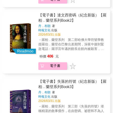
字背後的意義？★國內外讚賞不斷！★「辭典
眼花撩亂的聰明驚悚小說。處處出人意表，樂
伯．蘭登被捲入了一個令人毛骨悚然的世界，
的一組警察如今已經退休，二○二○這一年，他
期偵探小說愛好者而言，這是一場令人難以抗
者，試圖從中尋找解釋；然而，在輿論迅速升
也可以驚悚、性感？以世界權威的『牛津英語
趣無窮。——《每個人都在說謊》、《再看一
這個世界以歷史上最神祕的文學傳世之作──但
們相繼看到了COVID疫情入侵澳洲的新聞，和
拒的謎題。」《出版者週刊》（Publishers
溫又冷卻後，持續影響社會的，卻是那些滲入
辭典』作為模型，『有罪定義』，在牛津古老
眼》暢銷作家／麗莎．史考特萊恩一部緊張刺
丁的《神曲．地獄篇》為中心。在此背景下，
凶手在監獄中過世的死訊。──真實罪案
Weekly）「語言學家丹特以生動的筆法證明她
個體感知與記憶的無形震盪。作者以十二篇看
的學術殿堂裡，正在編纂辭典的主角如何透過
激又充滿心機的驚悚小說，當你以為自己猜到
蘭登與一位令人不寒而慄的對手展開搏鬥，並
【電子書】達文西密碼（紀念新版）【羅
podcast主持人在蜜月假期中接到緊急消息：一
不僅是語言專家，更是出色的小說家。她在故
似獨立的短篇，交織出一個因連環殺手而彼此
一點一滴搜集來的辭條「證據」，企圖拼湊出
真相時意外轉折又出現眼前。節奏明快，讀起
破解一個精妙的謎題，將他帶入一個融合了古
柏．蘭登系列Book2】
群野外探險者在公路旁的森林躲雨時，發現了
事中穿插歷史與詞源趣聞，讓人目不轉睛。瑪
牽連的世界，並將敘事重心置於案發前後的痕
姊姊當年失蹤的真相。雖然作者因為對字辭歷
來過癮萬分。——《雞皮疙瘩》系列叢書／
典藝術、祕密通道和未來科技的世界。蘭登從
不明遺骸，經警方調查後確認是人骨……一九
莎與她的團隊聰明又迷人，在懸疑氣氛之中增
跡與影響，使讀者在閱讀過程中逐步感受餘波
丹．布朗
著
史淵源的執著，放慢了一般犯罪小說的節奏，
R.L.史坦恩迷宮般的情節，峰迴路轉，層層盤
但丁的黑暗史詩中汲取靈感，分秒必爭地尋找
九○年代在澳洲東南部公路沿線鎖定年輕旅客下
添輕快節奏；而對牛津的細膩描寫，則營造出
的層層擴散。這樣的書寫，使本書成為一部非
時報文化
出版
但逐漸明朗的案情，與正在成形的辭典平行發
旋，處處令人意外……艾利斯在書中呈現了三
答案，在世界被逆轉之前，辨別出誰才是可以
手的「便車客殺手」保羅‧畢格落網後死於獄
鮮明而迷人的場景感—— 讀者將同時獲得知識
2026/03/31 出版
典型而流暢的犯罪故事集；而書名《十三號公
展，為彼此增添歷史的深邃與趣味。」吳雅鳳
角戀情與接二連三的背叛，在復仇與貪婪之間
信任的人……
中，他坦承犯下十二起凶案，但還有其他失蹤
與樂趣。」《圖書館期刊》（Library Journal）
路》卻僅收錄十二篇故事，讓兇手始終缺席，
－羅柏．蘭登系列 第二部哈佛大學符號學教
（臺大外文系教授）「匿名信打響擱置許久的
編織出一個結構複雜、充滿轉折的精采故事。
案與無名屍可能與他相關，卻遲遲未能獲得證
「如果你和我一樣，同時熱愛語言與犯罪小
正是作者精心的設計，不僅不再複製大眾對案
授羅伯．蘭登在巴黎出差期間，深夜中接到緊
陳年失蹤案，牛津偵探群在節奏平緩的工作日
每個角色的幽暗過往與當今的執念交織凝聚成
實。許多傳言說，他手下還有第十三名受害
說，那《有罪定義》就是你夢寐以求的一切。
件的聚焦方式，也為讀者保留閱讀的想像空
急電話：羅浮宮年邁的館長在館內被殺害，警
常中，齊力拆解莎士比亞文學構成的謎題。充
驚心動魄的劇情脈絡。——《佛羅里達太陽哨
Readmoo
者，但他的犯案與埋屍地點早已被警方澈底搜
蘇西．丹特的小說處女作令人驚豔，細膩又充
間。」──她說犯罪Podcast 主持人 Lily「連續
方在屍體附近發現了一串令人費解的密碼。蘭
滿語言知性與狂熱，浸潤於詞彙誕生的語境及
兵報》精采萬分……這個講述謀殺與誤導的故
406
特價
元
索挖掘，仍舊一無所獲。這個身分成謎的受害
滿文字的古典之美， 對每位語言愛好者來說都
殺人案，有時就像網紅開箱頭等艙、米其林餐
登破解了這個謎題後，震驚地發現這個謎題指
演變的漫長歲月，窮盡文字和推理，同時書寫
事能讓你充分享受兩天逃離現實的海灘假期。
者是否真正存在？已經招認其餘犯行的凶手，
是無上的享受。但它不只是一本向字典致敬的
廳、頂級旅館、郵輪、超跑、柏金包。很多觀
向了一系列隱藏在達文西作品中的線索……這
人類情感鏈結和祕聞。」余小芳（推理評論
——《芝加哥論壇報》這本小說的精巧、心機
電子書
為何唯獨對此不肯鬆口？在他死後，這樁不解
作品——更是一樁關於失蹤姊妹、無法平息的
眾只是沒有條件這麼做，不是不想做，也不是
些線索顯而易見，卻又被達文西巧妙地隱藏起
家）「這本書會讓犯罪小說迷、謎題愛好者、
與意外的真情令人折服！……強力推薦。——
之謎還能夠等到真相嗎？十二篇短篇連作小說
冷案、與被困在悲傷中的家庭的謎團。朋友與
完全沒有做。《十三號公路》敏銳捕捉到深藏
來。蘭登與一位才華洋溢的法國密碼學家蘇
英倫控與語言愛好者著迷不已……機智絕倫、
《犯罪元素》
雖以同一名連環殺手的犯行為核心，卻未將焦
同事間的祕密與謊言，在語言的表層下蠢動。
於暴力核心的人格特質與互動模式。形形色色
菲．納佛聯手，發現已故的羅浮宮館長曾是錫
娛樂性極高的出道作——是任何愛書之人治癒
點聚集在行凶、追緝、審判等常見的環節，不
這部小說閃耀著詞源學與推理的雙重寶藏，文
的普通人，為故事投下一束光，情節就像鑽石
安會成員。錫安會是一個真實存在的祕密社
【電子書】失落的符號（紀念新版）【羅
憂鬱的完美解藥。」《華盛頓郵報》（The
讓殺人魔佔據主角光環，而是由一個個平凡人
字偵探與懸疑迷都會愛不釋手。」《兇手就在
析出白光中的彩虹。作者如賞鳥般用高倍望遠
團，成員包括牛頓爵士、波提切利、雨果和達
柏．蘭登系列Book3】
Washington Post）「如果說有一本書是專為我
物──闖進昔日罪案現場試膽的年輕男女、懷疑
字裡行間》作家，珍妮絲．赫蕾特（Janice
鏡觀察身邊人物，那種病態的清醒與敏感，對
文西等人。羅浮宮館長為了守護數百年以來錫
和《紐約時報書評》的同事們量身打造的，那
丹．布朗
著
自己男友涉案的女孩、殺手兒時舊居的鄰人、
Hallett）「我懷著極大的愉悅讀完這本書。它
性愛的饑渴與恐懼，比孟若還要孟若。就算是
安會最神聖的祕密而獻出了自己的生命，這個
一定是丹特的《有罪定義》。故事發生在《克
時報文化
出版
真實案件改編戲劇的演員、頂著殺人魔姓氏拉
非常出色。這是一部經典偵探小說：有謎題、
孟若來寫孟若，也無法比這本書更加肉欲，更
祕密隱藏了極為重要的宗教聖物的下落。蘭登
萊倫敦英語詞典》那些熱愛詞語、鑽研細節的
2026/03/31 出版
票的議員候選人──拼湊出連環殺人事件從恐慌
有一位失蹤的年輕女子、幾位極具魅力的偵
加冷酷。」──盧郁佳（作家）「麥克法蘭筆下
和納佛在巴黎、倫敦及其他各地，展開了一場
文字狂人之間……令人愉悅至極。」《紐約時
－羅柏．蘭登系列 第三部《失落的符號》堪
沸騰到淡出公眾視野、又重新因為真實罪案熱
探，以及一個連桃樂絲・L・塞耶絲都會愛上的
有心理層面的精準性與大師級的懸疑感。每則
驚心動魄的追逐，並與一位神祕莫測的幕後操
報書評》（The New York Times Book
稱精湛的敘事傑作，在由密碼、祕密和不為人
潮而蔚為話題的完整過程，細膩捕捉駭人凶案
背景設定。主要角色讓人想在現實中與他們相
短篇都建構得充滿藝術性……這部鉅作是關於
縱者鬥智。這位幕後操縱者似乎效力於天主教