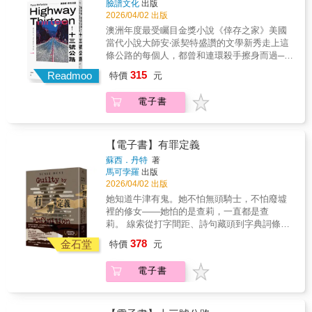
繪出色，加上令人費解的謀殺案，兩天之內一
臉譜文化
出版
殺無法隱瞞太久。」當一張張明信片相繼寄
兇手往往是另一半如果你這麼想，就陷入作者
立懸疑傑作！」——Amazon讀者「阿德勒．歐
2026/04/02 出版
口氣讀完，根本難以釋手，還想再讀一遍。希
出，瑪莎以為穩固的世界再次開始崩裂。每封
精心布置的陷阱了！這本書的精采程度，推薦
爾森筆下驚心動魄，令人滿足的終章。」——
望之後有更多以伊凡與芮爾這對搭檔為主角的
信都是一場謎語，每個詞都像是陷阱。她與編
澳洲年度最受矚目金獎小說《倖存之家》美國
你在星期六才開卷閱讀，畢竟停不下來的話，
《華爾街日報》「阿德勒．歐爾森用精彩高潮
續集。——Jan，Amazon讀者老天，真是一本
輯部同事們以文字為工具，追溯詞源，拆解典
當代小說大師安‧派契特盛讚的文學新秀走上這
還有星期天可以緩衝繼續看但相信我，看完之
收束這部傑作系列，充分展現前作中深厚的角
好書！漢默的寫作風格從一開始就緊緊抓住
故，從隱晦的劇詞中辨認出一個蓄謀已久的聲
條公路的每個人，都曾和連環殺手擦身而過──
前絕對捨不得睡覺，對一個已婚婦女來說，我
色塑造功力。書迷必定大為驚喜。」——《出
你，讓人欲罷不能。情節精采，角色群豐富而
音——彷彿語言本身也在低語。消失十年的姊
有些人成了命案新聞裡的名字；有些人照常度
是不敢睡覺……超級精采——YT說書人｜Neko
315
版人週刊》（星級書評）「《懸案密碼》系列
Readmoo
特價
元
立體，場景感也極為出色（那股酷熱與漫天飛
姊究竟去往何處？又與寄送過來的匿名明信片
日，行進中的人生卻往意外的方向偏移……
嗚喵峰迴路轉、驚喜連連，翻玩海史密斯《火
已成為北歐犯罪小說的傳奇。」——《Nordic
蠅，讓人彷彿身歷其境！）。——johnverp，
有何關聯？當語言本身開始說謊，誰能看穿文
Lily（《她說犯罪》 Podcast 節目主持人）、
車怪客》創始的經典概念，只不過是現代快節
Watchlist》「懸疑到位，情節轉折，交織著動
電子書
Amazon讀者芬尼根谷充斥著祕密與腐敗。偷竊
字背後的意義？★國內外讚賞不斷！★「辭典
Troy（《惡之根》Podcast主持人）、李桐豪
奏版，還加上不少腥羶色元素！搭配流暢、直
作場面與情感戲碼，最終引爆一場精彩絕倫的
蛋白石礦的賊，逍遙法外的富翁，以及招募年
也可以驚悚、性感？以世界權威的『牛津英語
（作家）、盧郁佳（作家）──好評推薦★短篇
白、幽默白爛、一針見血兼具的譯筆，帶領讀
決戰。」——《Mystery & Suspense》-----------
輕人的邪教組織占據鎮郊的土地……《血與寶
辭典』作為模型，『有罪定義』，在牛津古老
小說獎（The Story Prize）、澳大利亞文學金
者踏上一場雲霄飛車般高潮迭起的旅程，準備
------------------------挑戰社會威權，直指人性之惡
藏》是一部引人入勝的小說，請放鬆身心，沉
的學術殿堂裡，正在編纂辭典的主角如何透過
獎、維多利亞總督文學獎、新南威爾斯總督文
【電子書】有罪定義
好享受紓壓又痛快的閱讀體驗了嗎？柳暗花明
與國家機器漏洞丹麥最暢銷作家 猶希．阿德
浸在書中的聲音、景象、酷熱和對蛋白石的渴
一點一滴搜集來的辭條「證據」，企圖拼湊出
學獎得主★國際都柏林文學獎提名★麥爾斯‧富
蘇西．丹特
著
後，又有很多很多村！結局保證猜不透！——
勒．歐爾森生涯代表作《懸案密碼》系列，流
望中，享受這難得一見的佳作！——Gloria
姊姊當年失蹤的真相。雖然作者因為對字辭歷
蘭克林獎、澳洲圖書產業獎、總理文學獎、奈
馬可孛羅
出版
譯者｜楊詠翔如果一個懸疑故事從頭到尾都沒
血流淚完結篇丹麥最神祕離奇、卻又無人能破
(Ms. G's Bookshelf)，Goodreads讀者人物和懸
史淵源的執著，放慢了一般犯罪小說的節奏，
德‧凱利獎（最佳犯罪小說）決選入圍★《柯克
2026/04/02 出版
讓你產生疑心，那可就是作者的失職了——
的懸案，唯有他，能解開通往關鍵線索的密
念都與這片土地及其獨特魅力完美契合。——
但逐漸明朗的案情，與正在成形的辭典平行發
斯書評》、《紐約客》年度好書┤故事介紹├──
她知道牛津有鬼。她不怕無頭騎士，不怕廢墟
《宜弒宜家》就是這樣的故事：你知道事情出
碼。卡爾．莫爾克，哥本哈根的資探警探，具
Beata，Goodreads讀者我通常喜歡篇幅較短的
展，為彼此增添歷史的深邃與趣味。」吳雅鳳
住在觀光勝地附近的夫婦遇到心碎痛哭的女背
裡的修女——她怕的是查莉，一直都是查
錯了，原本牢固的樑柱開始有榫卯錯位了。但
有獵犬般的直覺、對線索緊咬不放的毅力，當
書，但在這本書中，作者對荒涼的礦業小鎮的
（臺大外文系教授）「匿名信打響擱置許久的
包客，讓她在家中留宿一晚。幾個月後，電視
莉。 線索從打字間距、詩句藏頭到字典詞條，
房子沒有塌，你還是舒舒服服住在裡面，這太
最優秀的警探碰上最棘手的懸案，真相能否水
細緻描寫卻讓我印象深刻……嚴酷的自然環境
陳年失蹤案，牛津偵探群在節奏平緩的工作日
上出現一對失蹤外國情侶的照片，其中一人長
每一個詞彙都可能是陷阱。「真相」在語義之
奇怪了，你檢查每一面牆每一條柱，裡面一定
落石出？懸案編號010曾經最好的搭檔安克爾，
躍然紙上，作者將酷熱、蒼蠅和無情的烈日描
常中，齊力拆解莎士比亞文學構成的謎題。充
378
得就像他們收留過的女孩……──讀到命案新聞
金石堂
特價
元
間變形，「謊言」藏身於語法的縫隙。文字能
有一個是偷工減料的假傢伙，你想得沒錯，建
已命喪黃泉，只留下數不清的謎團，和一只被
繪得栩栩如生，彷彿這些都成了故事中不可或
滿語言知性與狂熱，浸潤於詞彙誕生的語境及
的年輕女子刻意在事發的公路邊徘徊，等著看
定義真相，也能掩蓋犯罪。★出版當週即登上
商也開始跟你坦承有幾根柱子是有點問題了。
封死的公事包；時隔多年，緝毒組接獲神祕報
缺的角色。——Susan，Goodreads讀者漢默已
演變的漫長歲月，窮盡文字和推理，同時書寫
停車搭訕單身女性的駕駛，會不會就是被她懷
電子書
《週日泰晤士報》暢銷排行榜★理查與茱蒂讀
但房子還是頂天立地，你惶惶不安，你甚至開
案，要搜查卡爾閣樓中，搭檔遺留的公事包，
經完全掌握了創作的精髓。節奏緊湊，情節曲
人類情感鏈結和祕聞。」余小芳（推理評論
疑過著雙面人生的男友？──曾經偵辦轟動命案
書俱樂部推薦書單★余小芳（推理評論家）、
始懷疑，從頭到尾，你住進來的地方，真的是
一打開，數不清的毒品和鈔票赫然呈現在眼
折卻巧妙而不令人沮喪，充滿了他標誌性的怪
家）「這本書會讓犯罪小說迷、謎題愛好者、
的一組警察如今已經退休，二○二○這一年，他
吳雅鳳（臺大外文系教授）、陳雪（小說家）
一棟房子嗎？——推理小說家｜薛西斯\ 知名媒
前。人贓俱獲，卡爾百口莫辯，一瞬間，他從
誕風格（無論你喜歡還是討厭）。……身為讀
英倫控與語言愛好者著迷不已……機智絕倫、
們相繼看到了COVID疫情入侵澳洲的新聞，和
──好評推薦！「這本書會讓犯罪小說迷、謎題
體超浮誇推薦 /本書的樂趣在於分辨故事中哪些