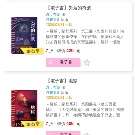
菲．納佛聯手，發現已故的羅浮宮館長曾是錫
安會成員。錫安會是一個真實存在的祕密社
【電子書】失落的符號
團，成員包括牛頓爵士、波提切利、雨果和達
丹．布朗
著
文西等人。羅浮宮館長為了守護數百年以來錫
時報文化
出版
安會最神聖的祕密而獻出了自己的生命，這個
2026/03/31 出版
祕密隱藏了極為重要的宗教聖物的下落。蘭登
－羅柏．蘭登系列 第三部《失落的符號》堪
和納佛在巴黎、倫敦及其他各地，展開了一場
稱精湛的敘事傑作，在由密碼、祕密和不為人
驚心動魄的追逐，並與一位神祕莫測的幕後操
知的真相所構成的真實迷團中，展開一場致命
縱者鬥智。這位幕後操縱者似乎效力於天主教
競賽，而這一切都發生在令人膽寒的反派監視
420
組織「主業會」，這是一個梵蒂岡認可的祕密
金石堂
7
折
特價
元
之下。故事在華盛頓特區的隱祕密室、隧道和
天主教教派，據聞，主業會長期以來一直密謀
神殿之中展開，懸疑緊湊，而結局令人難以置
奪取錫安會的祕密。如果蘭登和納佛不能及時
電子書
信。哈佛大學符號學教授羅伯．蘭登受邀前往
解開這個錯綜複雜的謎題，錫安會的祕密以及
美國國會大廈發表演講，剛抵達不久，夜幕隨
一個驚人的歷史真相，便將永遠消失。《達文
即降臨，詭異的事件接踵而至。國會大廈內發
西密碼》巧妙融合了驚險刺激的冒險、嚴謹的
現了一件令人不安的物品，巧妙地由五個符號
【電子書】地獄
學術探討和犀利的智慧，塑造了符號學教授羅
組成。蘭登認出這是一份古老的邀請函，引領
丹．布朗
著
伯．蘭登這個最具原創性的角色。這部史上最
人們進入一個失落已久的神祕智慧世界。彼
時報文化
出版
受注目的驚悚小說，節奏明快、構思精巧、情
得．所羅門是蘭登敬愛的導師，也是一位傑出
2026/03/31 出版
節跌宕起伏、引人入勝，結局更是出人意料。
的共濟會成員和慈善家。所羅門慘遭綁架後，
－羅柏．蘭登系列 第四部在《達文西密
蘭登意識到，拯救彼得的唯一希望就是接受這
碼》、《天使與魔鬼》和《失落的符號》國際
份神祕的邀請，跟隨著指引，蘭登瞬間捲進一
暢銷書中，丹．布朗巧妙地融合了歷史、藝
個充滿共濟會祕密、塵封在歷史中的隱密世
術、密碼和符號。丹．布朗再次回歸到他擅長
406
界，這一切似乎都將他引向一個不可思議的真
金石堂
7
折
特價
元
的領域，創作了《地獄》這部扣人心弦的小
相。一如《達文西密碼》、《天使與魔鬼》，
說。在義大利的中心，哈佛大學符號學教授羅
丹．布朗的小說如同精妙絕倫的織錦，交織著