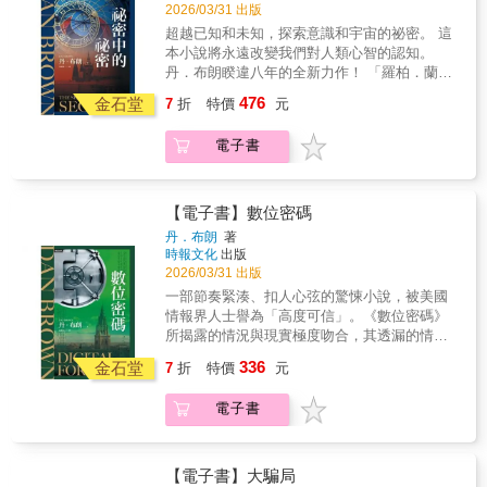
大利科學家薇多利雅．威特拉聯手，幫助梵蒂
與樂趣。」《圖書館期刊》（Library Journal）
2026/03/31 出版
有心理層面的精準性與大師級的懸疑感。每則
位小說大師值得更多讚賞肯定。」──《柯克斯
岡面對這場殊死之戰。蘭登和威特拉踏上了瘋
「如果你和我一樣，同時熱愛語言與犯罪小
超越已知和未知，探索意識和宇宙的祕密。 這
短篇都建構得充滿藝術性……這部鉅作是關於
書評》「氣氛詭譎、洞見深刻……麥克法蘭優
狂的旅程，穿梭在地穴、危險的墓地、廢棄的
說，那《有罪定義》就是你夢寐以求的一切。
本小說將永遠改變我們對人類心智的認知。
我們訴說的故事，關於我們的人生如何產生意
美地呈現了罪案報導如何扭曲她筆下角色的關
大教堂，甚至深入地球上最神祕的核心地帶，
蘇西．丹特的小說處女作令人驚豔，細膩又充
丹．布朗睽違八年的全新力作！ 「羅柏．蘭登
外的互相聯繫，也關於暴力事件的漣漪效
係，或是讓他們陷入狂熱執迷。這部作品深思
穿過羅馬城，循著綿延四百年的古老符號線
滿文字的古典之美， 對每位語言愛好者來說都
系列」第六部！ 「這是我迄今為止，構思最精
應。」──短篇小說獎評審講評「麥克法蘭對形
了暴力犯罪對社會的遺留影響。」──《出版人
476
索，最終抵達早已被世人遺忘的光明會……這
金石堂
是無上的享受。但它不只是一本向字典致敬的
7
折
特價
元
巧、野心最雄大的小說。」－－丹．布朗 《達
式的精湛掌握讓這些彼此交織的短篇故事成為
週刊》
個祕密地點蘊藏著拯救梵蒂岡唯一的希望。在
作品——更是一樁關於失蹤姊妹、無法平息的
文西密碼》作者，美國驚悚小說大師丹．布朗
一件光采熠熠的偉大作品，反轉了時間順序，
發人省思的頓悟與黑暗真相之間，科學與宗教
冷案、與被困在悲傷中的家庭的謎團。朋友與
電子書
新作 全球首印150萬本！ 售出17國版權：美
顛覆了讀者的預期......它的力量主要在於麥克
的鬥爭最終演變為戰爭。
同事間的祕密與謊言，在語言的表層下蠢動。
國、巴西、捷克、丹麥、芬蘭、法國、德國、
法蘭出色地呈現了人生中的神祕與凡常。她展
這部小說閃耀著詞源學與推理的雙重寶藏，文
義大利、荷蘭、波蘭、葡萄牙、斯洛伐克、西
示出人類能有多麼殘酷或多麼溫柔，兩者甚至
字偵探與懸疑迷都會愛不釋手。」《兇手就在
班牙、加泰隆尼亞、瑞典、土耳其、台灣。 榮
可能並存於同一時刻，其效果時而震撼、時而
【電子書】數位密碼
字裡行間》作家，珍妮絲．赫蕾特（Janice
登英國官方暢銷書排行榜前 50 名榜首！ 《紐
光輝萬丈。」──維多利亞總督文學獎評審報告
丹．布朗
著
Hallett）「我懷著極大的愉悅讀完這本書。它
約時報》暢銷書冠軍，進榜長達14週！ 美國
「成果斐然的小說集，風格獨具、筆調如詩，
時報文化
出版
非常出色。這是一部經典偵探小說：有謎題、
《出版者周刊》、英國《衛報》暢銷書。 榮獲
對角色發展投入深刻的感性。故事層次豐富，
2026/03/31 出版
有一位失蹤的年輕女子、幾位極具魅力的偵
2025年《Esquire Spain》的「年度全球文化
常有反思回望，或是出人意料的發展，精準描
一部節奏緊湊、扣人心弦的驚悚小說，被美國
探，以及一個連桃樂絲・L・塞耶絲都會愛上的
icon」獎 －羅柏．蘭登系列 第六部 備受敬重
寫與敘事技巧讀來是一大享受。」──《衛報》
情報界人士譽為「高度可信」。《數位密碼》
背景設定。主要角色讓人想在現實中與他們相
的符號學教授羅柏．蘭登前往布拉格旅行，出
「麥克法蘭幾乎在各方各面都是大師風範：對
所揭露的情況與現實極度吻合，其透漏的情報
遇；牛津學者的描寫真實可信；謎題設計精
席知名認知科學家凱薩琳．所羅門極具突破性
話、設定、喜劇性的時機安排……但她最大的
祕密比湯姆．克蘭西的作品更加豐富，帶領讀
巧，讓我一路迫不及待地讀下去。我非常喜歡
336
的演講。凱薩琳即將出版的新書內容，是關於
金石堂
成就，是在這些被無解的暴力犯罪影響人生的
7
折
特價
元
者深入地球上最強大的情報機構「美國國家安
它。」《黑暗元素》三部曲作者，菲利普．普
人類意識本質的爆炸性科學發現，這項科學發
角色之間創造了同理的連結，讓他們一一展開
全局」，這個極度機密、耗資數十億美元創建
曼（Philip Pullman）「多麼美味又令人著迷的
現即將撼動千百年來的傳統認知。而兩人在布
懸疑性十足又充滿可讀性的旅程。」──《洛杉
電子書
的機構，此前，只有不到3%的美國人知道這個
文學懸疑小說！節奏緊湊、文字精煉，讓人一
拉格也展開了一段浪漫戀情。 此時，出現了一
磯時報》「每則短篇都值得獨立欣賞，集合起
機構的存在。一台所向披靡的密碼破解電腦，
頁接一頁地讀下去——我只想說：請再多來幾
名殘暴的凶手，在布拉格引發一陣騷動，凱薩
來更交織呈現出邪惡暴行觸及每個人的生命之
是國安局最高機密的技術奇蹟，當這台電腦遇
本！」入圍女性文學獎《蜂》（The Bees）作
琳不僅突然失蹤，而她的新書原稿也被摧毀。
後長遠且往往意想不到的效應。」──《書單》
到一段無法破解的神祕密碼時，國安局召來了
【電子書】大騙局
者，拉琳．波爾（Laline Paull）
羅柏．蘭登為了找回心愛的女子，遊走布拉格
「即便深具娛樂性，麥克法蘭的小說仍持續提