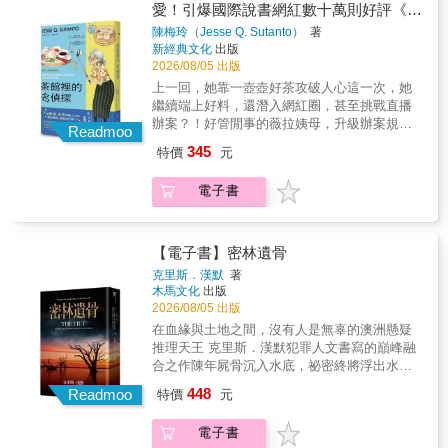
說決選 ★影視金獎製作團隊熱烈改編中 & 家事
愛！引爆國際說書網紅數十萬則好評《茶
殺得你措手不及，下巴掉下來！ 令人完全無法
的茶香，到女人們互相扶持的情誼，一起命案
服務做得好， 就能一再遇上「見鬼的」好老
館裡的嫌疑人》續作】
釋手，希望作者寫書的速度就跟我大快朵頤的
陳梅玲（Jesse Q. Sutanto）
著
帶出溫馨人情～❥國際媒體盛讚陳梅玲擅長以
闆！ & 米莉，再度上工，這回絕對要保住頂層
新經典文化
出版
速度一樣快！ 從頭到尾百轉千迴，讓我又驚喜
充滿溫情的筆觸諷刺，在這部引人入勝的懸疑
豪華公寓的優質工作 溫蒂，弱氣優雅貴婦，加
2026/08/05 出版
又嚇出一身冷汗！ 提醒你：這本書一打開就放
小說中，流露出真摯的幽默與歡樂。──《華盛
分點：不囉嗦的女主人 道格拉斯，霸氣男主
不下來了！ 哇！哇！哇！哇！哇！我最愛的作
上一回，她靠一壺壺好茶攻破人心這一次，她
頓郵報》充滿溫情與幽默的懸疑小說，詳盡描
人，加100分點：薪水豐厚 & 道格拉斯‧蓋瑞克
家，芙麗達．麥法登從來不會令人失望，又推
繼續端上好料，還潛入網紅圈，甚至挑戰直播
寫茶飲與料理。──《圖書館雜誌》星級評論完
先生的豪景頂層公寓位在市中心，他重金聘請
出了一部精采巨作！ 結局讓我整個人嚇呆了。
辦案？！好管閒事的薇拉姨母，升級辦案規
美融合愛管閒事的角色、謀殺與類家庭題材。
米莉協助料理家務，因為蓋瑞克太太，溫蒂生
Readmoo
完全沒有預料到是這樣，大推！ 這本書一開場
格，前作原班人馬大集合，「解謎俱樂部」再
──《BookPage》星級評論薇拉的茶飲和她準
了重病，不希望被打擾。而且這項工作只有唯
345
特價
元
抓住讀者的心，充滿懸疑轉折，還有絕對會讓
登場！這次薇拉面對的是更危險的犯罪組織，
備的盛宴，生動的感官描寫提升了本書的療癒
一規則──「那個門，不要開」。 & 米莉相信自
人瞠目結舌的結局。對自己好一點，一定要看
她得自製防身工具，戰鬥力破表的她，學會掌
魅力。──《科克斯書評》無論陳梅玲寫什麼，
己可以勝任這份工作，畢竟什麼風風雨雨她都
電子書
這本書！ 我今天早上九點買了這本書
握流量密碼、深入線上社群，號召網友作夥破
都飽含熱情與真心。──《雅加達郵報》❥名家
見識過了。只是當門後傳來哭泣嗚咽；洗衣時
&hellip;&hellip;剛完食！下午六點
案～★超級暢銷書《茶館裡的嫌疑人》更刺激
推薦♥「瑪波小姐和福爾摩斯請讓位！薇拉要來
出現沾染血色痕跡的女性睡衣；以及溫蒂身上
&hellip;&hellip;哇！好看到不行&hellip;&hellip;
有勁的續作★YouTube、IG、TikTok說書網紅
破案了！這是一個以非血緣家庭為核心的謀殺
烏紫黑青的痕跡。米莉覺得自己無法視而不見
精采至極的轉折！ 我得事先警告你，要是一打
圈人人讚不絕口★華納影業 × 歐普拉影視版權
謎團，愉快、扣人心弦、讓人放聲大笑。我一
【電子書】密林遺骨
了，她必須打破「旁觀者效應」這個劣質現
開書，就絕對停不下來了，又得給這位作者一
開發中★推書手L、余小芳、畫說有一天、Alice
翻開就停不下來！」──Jenny L. Howe，《The
象。 & 這天，她輕輕敲了門，印入眼簾的事物
克里斯．漢默
著
次五星推薦！ 我喜歡監獄小說，這部作品完全
閱讀手繪札記 好評推薦💡薇拉等待已久的新案
Make-Up Test》作者♥「大師級的懸疑傑作，
木馬文化
出版
讓一切都改變了── & 歡迎再度挑戰「猜不透多
就是我的菜！ 這部小說，絕對讓你激動爆棚！
到手，這次除了名茶、好料，她還有新招：1.
簡直是我此生最愛的小說之一，宛如《鋒迴路
2026/08/05 出版
角敘事謎團」! & 正義傻妹米莉直擊富豪人家勾
帶著什錦海鮮炒麵和三杯雞去警局，讓一群警
轉》遇上《房間裡的陌生人》。」──May
心鬥角殺伐亂局，選擇：戰或逃？ 這一回合
在血緣與土地之間，沒有人是無辜的澳洲懸疑
察從此把她當自己人。2. 泡上一壺玫瑰花茶給
Cobb，《My Summer Darlings》作者♥「A+，
「弒情」能如她所願嗎？ & & ｛旁 觀 者 效
推理天王 克里斯．漢默犯罪人文書寫的巔峰融
年輕女子米莉，讓她開始想家，向薇拉說出移
無可挑剔。」──Lauren Ho，《Last Tang
應｝這個社會心理現象指的是當旁觀者越多，
合之作陳年屍骨沉入水底，祕密終將浮出水面
民歷程。（嫌疑人1號）3. 塞一碗熱騰騰的排骨
Standing》作者♥「我愛死這本書了，愛死充滿
願意提供協助的人就越少。 &
密林既是見證者，也是共謀★英國《倫敦時
448
湯給網紅艾姆絲，喝下之後不自覺放鬆招認身
鬥志的薇拉！陳梅玲再次帶來笑到流淚的荒唐
Readmoo
特價
元
報》年度犯罪選書★榮獲澳洲「矚目圖書獎」
分。（嫌疑人2號）4. 被煲仔飯加脆皮燒肉收買
情節。滿分推薦這趟愉快的閱讀旅程！」
（Notable Book Awards）、雪梨犯罪作家節
的提傑，光從吃相就能看出他將說出真話。
──Lynn Painter，《The Love Wager》作者
電子書
「危險獎」（Danger Prize）★入圍澳洲圖書產
（嫌疑人3號）5.準備了叫化雞、紅燒五花肉與
♥「聰明、原創且情感豐沛，整部小說像一個溫