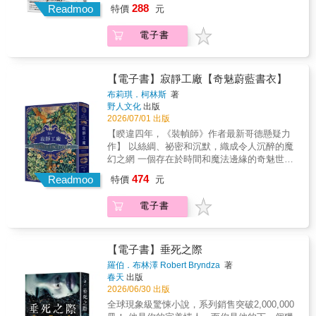
｜故事簡介｜以自己的故鄉「賊河瀑布」為背
能無法開啟的保險箱、冷酷無情的達官貴人、
288
有北歐推理批判血統的千禧系列，是我晚近看
ACES文學獎、獲選亞馬遜2015年最優秀處女
Readmoo
特價
元
拉．卡芙特，冷靜不受感情影響的知性又有如
的方式收束，並且表現出許許多多人物之間愛
的律師。 作為大名鼎鼎的痞子律師，他曾經是
景，創作出同名驚悚小說而聞名的作家——莉
高齡偵探們出色的辦案技能（儘管旁人因為年
過最棒的推理小說，而且，續集一部比一部精
作 《騙局》：極地干邑白蘭地國際小說獎 《騙
《星際爭霸戰》的史巴克。她一度被政府社服
的交流。」──《書單》（星號推薦） 「罪案情
街頭混混，靠唬爛跟偷竊維生，如今卻站上法
莎・鮑爾，如今靈魂飽受折磨。她隱居在偏僻
紀而小看他們）。但歐斯曼的書迷知道本書的
采，無論喜不喜歡閱讀推理小說的朋友，都不
子律師》：英國犯罪作家協會金匕首獎 《第十
電子書
體系貼上精神失能的標籤，卻證明了自己也能
節雖然精采且峰迴路轉，但真正的重點是週四
庭，為無人相信的委託人辯護。他一腳踩在法
的房子裡，獨自承受著失去所有親人的痛苦：
內涵不只如此&hellip;&hellip;娛樂的情節當中埋
容錯過！ ──Fran T.Y.（台灣讀者） ★☆ 「千
三位陪審員》：獲柴克斯頓年度老牌詭奇犯罪
像任何電玩戰士一樣閃亮靈巧。 ──《紐約時
俱樂部成員以及他們親友（其中還包括了幾位
律邊緣、一腳踹翻整個法庭規則。腦子轉得比
而她將這一系列悲劇稱為「暗星」。這時，一
入的主題包括哀悼、失落、友情、家長與成年
禧三部曲」獲獎紀錄 ☆★兩度奪下兩屆北歐最
小說獎 《紐約時報》夏季必讀書單首選、
報》 透過難搞又無禮的莎蘭德，拉森創造了多
罪犯和警察）之間的關愛與尊重。整個故事都
誰都快，法律只是工具，真正能讓他贏的，是
個身份不明的離家出走男孩出現在她家門口，
子女重新磨合的關係、老年生活的苦澀。」
佳犯罪小說「玻璃鑰匙獎」美國安東尼大獎最
《出版者週刊》2019夏日必讀選書、英國主流
年來犯罪小說界所出現過最具原創性的女英雄
以溫暖而幽默的筆調寫就。」──《圖書館期
耍弄人心、靠一張嘴與好身手贏來的本事。 孕
講述了一個令人毛骨悚然的故事：他目睹了一
【電子書】寂靜工廠【奇魅蔚藍書衣】
──《紐約時報》 「故事核心的謎案當然充滿娛
佳首作美國亞馬遜書店年度十大編輯選書亞馬
媒體《電訊報》評選2018最佳28部犯罪驚悚小
角色。 ──《獨立報》 最吸引人的還是莎蘭德
刊》（星號推薦） 「如同系列前作一般優秀絕
婦瑪莉亞．赫南德茲的丈夫死於執法過當，警
場殘忍的謀殺，僥倖逃生——而警方卻想掩蓋
布莉琪．柯林斯
著
樂性，但主菜永遠是歐斯曼創造出的角色，他
遜讀者年度選書之冠瑞典最佳犯罪小說獎 全瑞
說之一、《明星論壇報》選為「夏季最佳作品
這個角色……誰會料想到一個瑞典怪胎（駭
妙。歐斯曼筆下魅力無法擋的角色雖然年事已
方卻聲稱那是正當防衛。艾迪．弗林與搭檔傑
這起罪行。莉莎一心想保護男孩的安全，決心
野人文化
出版
們一如往常風趣又溫暖。我喜愛《週四謀殺俱
典讀書俱樂部會員票選年度大書《紐約時報》
之一」、台灣犯罪作家協會「年度最佳翻譯小
客）竟能讓英國人的心跳加速呢？ ──《標準晚
高，面對致命危機時仍然堅定果決。」──《華
克．哈洛蘭接下這樁看似不可能勝訴的官司，
揭露這起罪行，但賊河瀑布鎮的權貴急於將男
2026/07/01 出版
樂部》系列的其中一個原因，就是書中的世界
年度百大選書歐洲七大國家成人小說年度暢銷
說」 《圈套》：理查與朱迪讀書俱樂部年度推
報》 出於某種神奇的力量，拉森已讓一個應該
爾街日報》 ┤系列好評├ 「其他書中和電視節
卻意外發掘警局內部的黑暗祕密。 當證人接連
孩抓回來，現在他們也盯上了莉莎。莉莎和她
【睽違四年，《裝幀師》作者最新哥德懸疑力
隨著每本新續集拓展得更廣。」──NPR 「辦案
總冠軍銀河英國圖書獎年度犯罪驚悚小說全歐
薦書單 我曾經是個騙子，九年前轉行成為律
是完全令人難以置信的角色，成為現代文學中
目上或許還有別的高齡偵探角色，但若論機
消失、監視錄影被刪除、檔案遭竄改，有人正
的年輕訪客無處可逃，危險正步步逼近。在
作】 以絲綢、祕密和沉默，織成令人沉醉的魔
過程中的障眼法令人滿意，謎團的答案也是精
洲暢銷作家TOP 1台灣高中職百校師長推薦
師。轉換跑道之後，我發現自己還在玩同樣的
最引人注目又最具說服力的角色……你或許會
智、聰慧和人性關懷，他們仍然都比不上《週
暗中監控他們的一舉一動&hellip;&hellip;極限二
「暗星」那詭異而無情的威脅下，莉莎必須找
幻之網 一個存在於時間和魔法邊緣的奇魅世界
心建構&hellip;&hellip;歐斯曼筆下歡樂的世界會
「驚悚推理，這些可精彩」瑞典每日新聞譽為
把戲&hellip;&hellip;只不過這一次，我擺弄的對
好奇柯南道爾的福爾摩斯與克莉絲蒂的瑪波小
四謀殺俱樂部》。」──《華爾街日報》 「歐斯
十四小時內，艾迪必須找到證據、保護當事
到拯救她們的方法，否則他們將成為另一場她
一場愛慾、野心與追悔的黑暗考驗 ──致．所有
讓你樂而忘返。」──《柯克斯書評》（星號推
「年度最大文化輸出」★☆ 我們都愛莎蘭德
象成了檢察官、陪審團和法官，而我穿著現成
姐會如何看待莎蘭德，但她非常有可能加入他
曼既描寫主要角色們的刺激冒險，也關注他們
人、守住自己與家人的性命。 威脅接連而來，
474
無法預見的慘劇的受害者。
Readmoo
特價
元
渴望寂靜的失眠者── ★英國《星期日泰晤士
薦） 「歐斯曼擅長將各個不同的故事線用絕妙
☆★國際知名作家史蒂芬．金、麥可．康納
西裝，按小時計費。 艾迪．弗林，不是你熟悉
們的行列，成為犯罪小說史上真正不朽的人
的日常，讓這部小說維持了腳踏實地的寫實
朋友被襲擊、家人遭跟蹤，整個城市像一個陷
報》暢銷小說 ★《出版人週刊》《每日郵報》
的方式收束，並且表現出許許多多人物之間愛
利、薇兒．麥克德米、李．查德、麥可．翁達
的律師。 作為大名鼎鼎的痞子律師，他曾經是
物。 ──《每日郵報》 ★☆ 我們都愛莎蘭德
性。」──《每日郵報》 「純粹喜悅的閱讀享
阱，而他正被逼入絕境。艾迪沒有退路，唯一
電子書
《書商》雜誌讚嘆好評 當悲傷震耳欲聾， 唯有
的交流。」──《書單》（星號推薦） 「罪案情
傑、米涅．渥特絲、諾貝爾獎得主尤薩……小
街頭混混，靠唬爛跟偷竊維生，如今卻站上法
☆★國際知名作家史蒂芬．金、麥可．康納
受，筆鋒銳利，充滿驚奇，心意真誠、悲喜交
能倚賴的，是他當騙徒時養成的本能──看穿恐
這份魔幻寂靜能撫平他的傷痛， 隔絕嘈雜紛亂
節雖然精采且峰迴路轉，但真正的重點是週四
野、吳念真、柯一正、王浩威、殷琪、南方
庭，為無人相信的委託人辯護。他一腳踩在法
利、薇兒．麥克德米、李．查德、麥可．翁達
加，對話笑料更寫得優秀出色。」──《華爾街
懼、操弄人心、在最短時間內奪下勝利。他必
的瘋狂世界&hellip;&hellip; 喪妻之後，亨利再
俱樂部成員以及他們親友（其中還包括了幾位
朔、范立達、詹宏志、光禹、譚光磊、臥斧、
律邊緣、一腳踹翻整個法庭規則。腦子轉得比
傑、米涅．渥特絲、諾貝爾獎得主尤薩……小
日報》 「理察‧歐斯曼僅僅用了兩本作品，就躋
須用謊言對抗謊言，用陷阱反制陷阱，在最後
沒有睡好過，夜深人靜時，任何一點細微聲響
罪犯和警察）之間的關愛與尊重。整個故事都
劉進興、黃國華、張大魯、冬陽、杜鵑窩人、
誰都快，法律只是工具，真正能讓他贏的，是
【電子書】垂死之際
野、吳念真、柯一正、王浩威、殷琪、南方
身上等犯罪小說家之列。」──紐約時報書評
的法庭上賭上一切。 & 《不能贏的辯護》、
都讓他感到震耳欲聾。 愛德華爵士的來訪卻為
以溫暖而幽默的筆調寫就。」──《圖書館期
藍霄、余小芳、顏九笙、Fran、WC看看……鼓
耍弄人心、靠一張嘴與好身手贏來的本事。 孕
朔、范立達、詹宏志、光禹、譚光磊、臥斧、
「讀來就像和老朋友重新聚首，這本小說萬事
羅伯．布林澤 Robert Bryndza
著
《騙子律師》、《第13位陪審員》、《魔鬼的
亨利帶來一絲曙光──他的工廠專門生產一種奇
刊》（星號推薦） 「如同系列前作一般優秀絕
掌叫好推薦★☆ Millennium Trilogy 千禧三部曲
婦瑪莉亞．赫南德茲的丈夫死於執法過當，警
劉進興、黃國華、張大魯、冬陽、杜鵑窩人、
春天
出版
俱備：靈巧、機智、感人。」──麗莎‧嘉德納
代言人》 史上最囂張的騙子律師 艾迪．弗林
異的蛛絲布疋，只要輕輕觸摸，便能瞬間遠離
妙。歐斯曼筆下魅力無法擋的角色雖然年事已
☆★《龍紋身的女孩》MÄN SOM HATAR
方卻聲稱那是正當防衛。艾迪．弗林與搭檔傑
2026/06/30 出版
藍霄、余小芳、顏九笙、Fran、WC看看……讚
「令人欣喜。歐斯曼擁有渾然天成的幽默感，
的起點之戰 在真相與謊言之間， 法庭不再是審
外界一切嘈雜，得到撫慰人心的寂靜。亨利為
高，面對致命危機時仍然堅定果決。」──《華
KVINNOR莎蘭德登場震撼之作！失蹤少女、豪
克．哈洛蘭接下這樁看似不可能勝訴的官司，
嘆推薦★☆ Millennium Trilogy 千禧三部曲
還能夠將這股幽默轉譯到他筆下的角色與對話
全球現象級驚悚小說，系列銷售突破2,000,000
判的舞台，而是死亡陷阱
此深深著迷，欣然同意以助聽器專賣店員工的
爾街日報》 ┤系列好評├ 「其他書中和電視節
門祕密、連環罪案，跨越四十年的調查，兩個
卻意外發掘警局內部的黑暗祕密。 當證人接連
☆★史迪格．拉森傳世之作來自瑞典，史無前