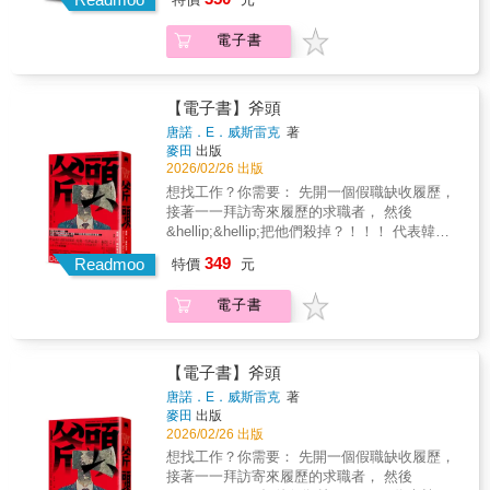
全包──＊空降紐約時報、週日泰晤士報暢銷書
會。兩人一同逃往巴塞隆納，踏上一段危機四
榜＊柯克斯書評、書單、出版人週刊星號佳評
伏的旅程，尋找能解開柯許祕密的神祕密碼。
電子書
推薦＊Goodreads年度讀者票選獎最佳犯罪推
蘭登和維達穿梭於不為人知的歷史和激進宗教
理小說決選入圍 退休英國警探史提夫老年喪
所構成的黑暗走廊，必須躲避一個飽受折磨的
妻，獨居在小鎮上，養著貓、開著偵探社打發
敵人。這個敵人擁有無所不知的力量，而力量
時間，最大的缺憾是獨生子亞當和他關係疏
【電子書】斧頭
似乎源自於西班牙王宮……而這個敵人將不惜
遠。直到亞當和任職私人保全公司的專業保鑣
唐諾．E．威斯雷克
著
一切代價讓柯許永遠噤聲。循著一條由現代藝
艾美結婚，夫妻倆才意外地和史提夫拉近了距
麥田
出版
術和神祕符號指引的線索，蘭登和維達最終揭
離──因為艾美和史提夫對於研究犯罪案件有共
2026/02/26 出版
開了柯許驚人的發現……以及那個長期以來困
同的愛好。艾美身手矯健、心思敏捷，負責隨
想找工作？你需要： 先開一個假職缺收履歷，
擾著人們的驚天真相。
行保護名人客戶，現在她來到一座私人度假小
接著一一拜訪寄來履歷的求職者， 然後
島，要保護接到死亡威脅的暢銷推理作家蘿
&hellip;&hellip;把他們殺掉？！！！ 代表韓國
西。整天無所事事待命的同時，艾美驚聞她的
角逐奧斯卡最佳國際影片 &《徵人啟弒》原著
349
保全公司近期有連續三名網紅客戶被殺，接著
Readmoo
特價
元
小說 ※閱讀警告※ 「斧頭」象徵著在自己被砍
同在島上的另一名男保鑣突然持槍襲擊她和蘿
死之前，必須搶先砍死別人的精神。 請注意！
西，她們僥倖反擊成功，搭上快艇逃命。逃出
電子書
本書完全不會有斧頭的出現，字裡行間卻無處
小島後，艾美發現自己竟成了三樁命案的嫌疑
不是斧頭的精神。 把這部小說拍成電影，是我
犯──分別死於墜海、穿刺和槍擊的三名死者都
一生的志業！ & & & & &──《徵人啟弒》《分
和她的公司有往來，都在外拍業配影片時被
手的決心》《下女的誘惑》金獎名導朴贊郁 ○
【電子書】斧頭
殺，死前都帶著大筆現金跨國旅行，案發現場
美國犯罪作家協會大師獎得主、三度獲得愛倫
唐諾．E．威斯雷克
著
還都難以解釋地染有她的血跡DNA。面對充滿
坡獎經典犯罪作家 ●二度改編電影、麥卡維提
麥田
出版
敵意的警方、棄她於不顧的上司，束手無策的
獎入圍作 ○《紐約時報》《國家月刊》《華盛
2026/02/26 出版
艾美只好請求史提夫重出江湖，替她查明真
頓郵報》盛讚 ●大師史蒂芬‧金、卜洛克也鍾愛
想找工作？你需要： 先開一個假職缺收履歷，
相、洗清嫌疑…… 「這兒有謀殺案等著辦，而
的小說家 &times;名家聯手推薦&times; Olive
接著一一拜訪寄來履歷的求職者， 然後
我一個人做不到。這還得你跟我聯手才行。」
｜真實犯罪podcast《出塊True Crime》 & 冬陽