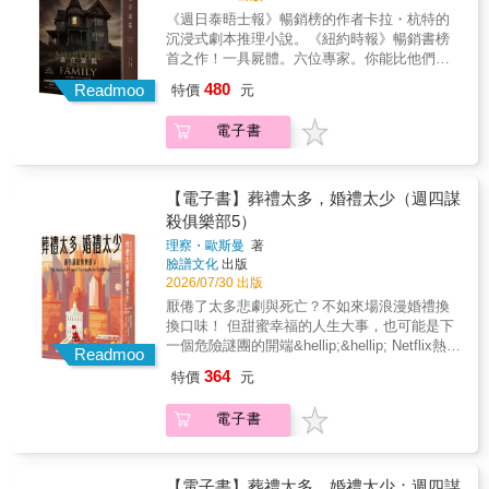
輕推理佳作。──《BookPage》讓人邊笑邊
單純是你要投靠哪一個陣營，更核心的叩問
銷程度僅次於《聖經》 在美國，這是史無
檔要開始大展身手，調查各種矚目疑難的案
《週日泰晤士報》暢銷榜的作者卡拉・杭特的
哭。備好面紙和一杯茶，準備一口氣讀到天亮
是：你一生中要為哪個價值服務？我想這也是
前例空降紐約時報、亞馬遜暢銷書榜的北歐小
件，翻開《玩火的女孩》，才察覺拉森層級一
沉浸式劇本推理小說。《紐約時報》暢銷書榜
吧！──《Book Riot》充滿幽默、溫情與懸疑，
莎蘭德跟布隆維斯特最大的共同點，即使遊走
說 在台灣，同時攻占***、金石堂、**排行
口氣拉升到國家，他執筆如刃，直指瑞典在冷
首之作！一具屍體。六位專家。你能比他們更
再度印證：沒有哪樁謀殺案，是薇拉搞不定
在法律邊緣，但他們內心仍維持著對他人最基
榜冠軍☆☆莎蘭德是最棒的女性小說人物之
戰時期的祕密警察制度，隨著時代演進，有簇
早破案嗎？二○○三年十二月發生一起震驚全國
的。──《西雅圖時報》與前作《茶館裡的嫌疑
本的尊重：不把人視為工具……隨著我年歲漸
480
一，儘管外表嬌小瘦弱，卻極度危險。──史蒂
Readmoo
特價
元
新的調整，但也有驅之不散的濫權以及腐化。
的案件。知名電影製作人蓋伊・霍華德（當時
人》同樣迷人。──《波士頓環球報》薇拉可愛
長，我越來越傷懷於拉森的猝逝，我漸漸明白
芬‧金☆☆☆☆拉森筆下的女性角色，輪廓清晰
為什麼足智多謀的莎蘭德在國家檔案裡是一個
年僅十歲）的繼父路克・萊德，被發現死於位
又令人抓狂，本書讀起來令人欣喜。──《丹佛
我們失去了睿智又不失魅力的聲音，他的針砭
完整，而非誰的附屬，她們一再面臨險峻的考
電子書
必須由他人監護的、有危害社會之虞的精神疾
在郊區的自家花園裡。路克・萊德的謀殺案至
郵報》幽默與溫情兼具……薇拉的書迷們將再
與預言，適用於瑞典，也及於全體人類。──摘
驗，或有脆弱悲情，卻絲毫不損其尊嚴。她們
病患者？為什麼她的言論跟反應始終沒有得到
今仍懸而未解。案發時，蓋伊・霍華德的母親
度沉浸在爆笑連連的劇情，跟著薇拉一起冒
自吳曉樂導讀☆☆ 沒讀過「千禧三部曲」之
心底雪亮，錯的不是我。不動輒為男人犯下的
最基本的傾聽？──摘自吳曉樂導讀☆☆沒讀過
與兩位姊妹都在屋內——但她們全都堅稱目睹
險。──《圖書館雜誌》星級評論❥讀者五星好
前，你絕不知道小說可以寫成這樣☆創造閱讀
愚蠢錯誤背鍋，不輕易拿別人的罪行來審判自
「千禧三部曲」之前，你絕不知道小說可以寫
了任何跡象。儘管警方展開了調查，媒體也持
【電子書】葬禮太多，婚禮太少（週四謀
評★★★★★♥ 「薇拉是我這幾年來遇過最棒
盛世的出版傳奇，攻占全球暢銷書榜超過十
己。若男人憎恨我，我必還以等量齊觀的反
成這樣☆創造閱讀盛世的出版傳奇，攻占全球
續關注，卻從未有任何嫌疑人被起訴。如今，
的小說主角。她強悍、善良、愛管閒事又聰明
殺俱樂部5）
年，銷量破億！ 在瑞典，平均每3人就擁有
擊，而非因此憎恨自己。這樣的筆法，無論是
暢銷書榜超過十年，銷量破億！ 在瑞典，
致力於調查或許還能破解懸案的串流影集《惡
絕頂！」♥ 「讀起來像是一部電影！角色鮮活
1本《龍紋身的女孩》 在丹麥，這套小說銷
閱讀的分秒，或日後念及這些情節，都一再為
理察・歐斯曼
著
平均每3人就擁有1本《龍紋身的女孩》 在
名昭彰》。在多年後，與一群專家重新審視證
到讓我想立刻飛去舊金山，到『世界聞名茶
售程度僅次於《聖經》 在美國，這是史無
臉譜文化
出版
我注入多巴胺，為我保存在現實世界中持續前
丹麥，這套小說銷售程度僅次於《聖經》
據，調查此案。這支團隊是否知道比他們所透
館』喝杯薇拉泡的茶，順便請她為我煮頓
前例空降紐約時報、亞馬遜暢銷書榜的北歐小
2026/07/30 出版
行的意志跟勇氣。──摘自吳曉樂導讀☆☆她是
在美國，這是史無前例空降紐約時報、亞馬遜
露的更多內情？真實犯罪愛好者與精明的讀者
飯。」♥ 「驚豔！我很愛上一本，這本續作更
說 在台灣，同時攻占***、金石堂、**排行
合法獵物：破舊皮衣、眉穿環、身刺青、毫無
厭倦了太多悲劇與死亡？不如來場浪漫婚禮換
暢銷書榜的北歐小說 在台灣，同時攻占
們，你們可以與專家同步檢視證據與證詞。但
讓我著迷。書中的機智幽默與薇拉令人噴飯的
榜冠軍★各界讚嘆好評★ 我像個孩子般帶著幸
社會地位。因此她的選擇一如既往──自己的問
換口味！ 但甜蜜幸福的人生大事，也可能是下
***、金石堂、**排行榜冠軍★☆ 「千禧三部
你們能否在他們之前破解此案？本書以真實記
辦案方式，讓我笑得合不攏嘴。」♥ 「非常輕
福與激動的心情讀完千禧三部曲，真是太棒
題自己解決！八十二歲的瑞典產業鉅子范耶爾
一個危險謎團的開端&hellip;&hellip; Netflix熱門
曲」獲獎紀錄 ☆★兩度奪下兩屆北歐最佳犯罪
錄片的劇本形式撰寫，讓讀者在閱讀的同時，
Readmoo
鬆愉快、讀來毫無壓力。作者巧妙銜接了前作
了！這套書默默安慰了我們：或許在這個不完
在生日當天，照例收到了一幅匿名寄來的裱框
原創電影同名原著、舒逸推理暢銷系列《週四
小說「玻璃鑰匙獎」美國安東尼大獎最佳首作
不斷推敲線索、檢視照片、地圖、驗屍報告以
364
角色，即使沒讀過系列前作也能無縫接軌，直
特價
元
美的世界裡，並非所有珍貴的價值都流失了。
壓花，卻令他情緒潰堤地哭了起來…… 四十
謀殺俱樂部》全新續篇 ★英國圖書獎年度最佳
美國亞馬遜書店年度十大編輯選書亞馬遜讀者
及其他證據。
接愛上薇拉的魅力。」♥ 「薇拉太神奇了，她
歡迎進入文學的不朽殿堂，莎蘭德！ ──馬利
三歲的《千禧年》雜誌發行人布隆維斯特，一
犯罪小說決選入圍 ★Goodreads年度讀者票選
年度選書之冠瑞典最佳犯罪小說獎 全瑞典讀書
風趣、古怪、善良又精明，陳梅玲完全沒讓人
歐．巴爾加斯．尤薩（諾貝爾文學獎得主） 我
電子書
向以揭發企業醜聞為職志，這次卻栽在一個穿
獎最佳犯罪推理小說決選入圍 ★美國亞馬遜網
俱樂部會員票選年度大書《紐約時報》年度百
失望！」
承認我的心情很複雜，既興奮又悲傷，因為我
Armani西裝的卑鄙股市投機客手上，面臨牢獄
路書店編輯精選年度好書 ★系列全球銷量合計
大選書歐洲七大國家成人小說年度暢銷總冠軍
知道這將是最後一次感受到這種興奮的心
之災與信用破產危機……二十四歲的保全公司
突破10,000,000冊 ┤故事簡介├ 「人老了就會
銀河英國圖書獎年度犯罪驚悚小說全歐洲暢銷
情……最令人驚喜的可能是這第三集的結尾完
調查員莎蘭德，身材瘦削、刺青處處、性情乖
遇到這種狀況：葬禮太多，婚禮太少。」 藏身
【電子書】葬禮太多，婚禮太少：週四謀
作家TOP 1台灣高中職百校師長推薦「驚悚推