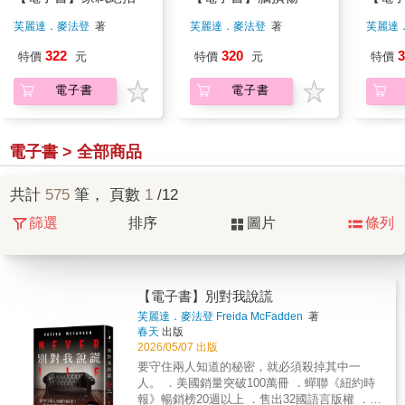
芙麗達．麥法登
著
芙麗達．麥法登
著
芙麗達
322
320
3
特價
元
特價
元
特價
電子書
電子書
電子書 > 全部商品
共計
575
筆， 頁數
1
/12
篩選
排序
圖片
條列
【電子書】別對我說謊
芙麗達．麥法登 Freida McFadden
著
春天
出版
2026/05/07 出版
要守住兩人知道的秘密，就必須殺掉其中一
人。 ．美國銷量突破100萬冊 ．蟬聯《紐約時
報》暢銷榜20週以上 ．售出32國語言版權 ．