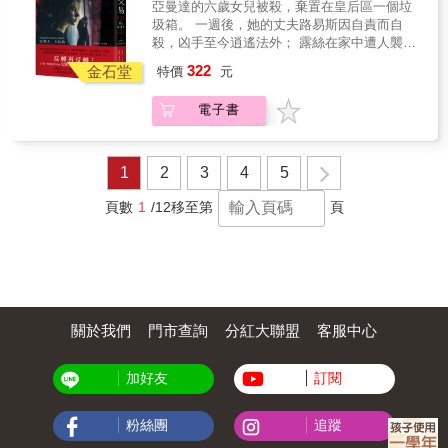
亞曼達的六歲女兒被殺，棄置在皇后區一個垃
中一一篩選── 只要有人條件更優秀， 更有機
行保護名人客戶，現在她來到一座私人度假小
時請多多深呼吸、補充水分，以避免心跳過
圾箱。 一週後，她的丈夫路易斯因自責而自
會搶走下一份可能隨時出現的職缺， 他就立刻
島，要保護接到死亡威脅的暢銷推理作家蘿
快、腎上腺素飆高 &times;國際好評&times; 他
殺，凶手至今逍遙法外； 露絲在家中遭人襲
上門，解決掉這位競爭者。 抱歉了陌生人，但
西。整天無所事事待命的同時，艾美驚聞她的
的小說一向讓人好幾天廢寢忘食。──《八百萬
擊，身心皆毀，至今仍被那雙藍眼凝視的夢魘
是你不死，我沒辦法活！ 反正「血汗職場」的
322
保全公司近期有連續三名網紅客戶被殺，接著
金石堂
種死法》作者勞倫斯‧卜洛克 結局出乎預期！
特價
元
糾纏。 兩名被逼到絕境的平凡女人，她們交換
意思就是暗示了終有一天有人會見血， 他深深
同在島上的另一名男保鑣突然持槍襲擊她和蘿
──《紐約時報書評》 年度最棒小說！──《世
痛苦，也交換殺人計畫。 然而當血濺上無辜
相信：只要先披荊斬棘展開行動，見血的人就
西，她們僥倖反擊成功，搭上快艇逃命。 逃出
界報》 如果我們的社會存在一種與現今主流截
電子書
者，她才發現，自己早已誤入迷局
不會是我！ 關於這部小說5件事 &times;小說甫
小島後，艾美發現自己竟成了三樁命案的嫌疑
然不同的價值觀，《斧頭》這部小說應該要拿
&hellip;&hellip; & 英國犯罪作家學會金匕首獎
出版便獲世界名導青睞，朴贊郁魂牽夢縈等了
犯──分別死於墜海、穿刺和槍擊的三名死者都
國家圖書獎或普立茲獎，各地公園都應該要放
得主、 暢銷【艾迪．弗林系列】作者史蒂夫．
20年才輪到他改編 &times;李炳憲、孫藝珍主
和她的公司有往來，都在外拍業配影片時被
威斯雷克的紀念銅像。──《華盛頓郵報》 威斯
卡瓦納 反轉再反轉 最燒腦獨立作！ 喜愛《緘
演韓國版電影，上映前預售高達400,000人次
1
2
3
4
5
殺，死前都帶著大筆現金跨國旅行，案發現場
雷克是犯罪小說家這行當中的高手！──《洛杉
默的病人》、《控制》、《火車怪客》的讀者
&times;小說曾獲大師史蒂芬‧金譽為小說寫作教
還都難以解釋地染有她的血跡DNA。面對充滿
磯時報》 這部小說超級政治，又超級政治不正
絕對不可錯過！ 亞曼達深呼吸，緩緩吐氣，將
科書，列在《史蒂芬‧金談寫作》推薦書單
頁數
1
/12
移至第
頁
敵意的警方、棄她於不顧的上司，束手無策的
確、超級不道德。&hellip;&hellip;一部極度大
手探進外套口袋，握住那把左輪手槍。即便她
&times;爛番茄評分高達99%，IMDb獲13,000
艾美只好請求史提夫重出江湖，替她查明真
膽、對社會如此強烈批判的小說！──法國《電
戴的皮手套材質輕薄，還是得有技巧地將手指
人高分評價 &times;最後也最重要的一點!! 閱讀
相、洗清嫌疑&hellip;&hellip; & 「這兒有謀殺
視》週刊 &times;讀者紛紛盛讚&times; 雖然應
伸入扳機護弓，才不會卡住。 旁邊那兩名乘客
時請多多深呼吸、補充水分，以避免心跳過
案等著辦，而我一個人做不到。這還得你跟我
該不能這樣說，但是這部小說提供了解決失業
仍保持一定的距離，背對著彼此。她能看到目
快、腎上腺素飆高 &times;國際好評&times; 他
聯手才行。」 「但我們也不是專門辦謀殺案的
問題的根本方案！ 這是威斯雷克最棒的小說之
標對象的頭頂。他低著頭&mdash;&mdash;專
的小說一向讓人好幾天廢寢忘食。──《八百萬
啊。」 「那我們就只能從現在開始囉。」 &
一，他寫出了每個勞動者內心深處的想法！ 這
心盯著手機螢幕。 列車開始減速。 再過十五
種死法》作者勞倫斯‧卜洛克 結局出乎預期！
《柯克斯書評》（重點推薦）： 歐斯曼筆下又
部小說真的讓人焦慮，看完以後我整天擔心我
關於我們
門市查詢
分紅大聯盟
客服中心
秒，車門就會打開。 再過十五秒，她就會扣下
──《紐約時報書評》 年度最棒小說！──《世
一組親和討喜、無意間成為偵探的主角群登場
會丟了我的飯碗，都是威斯雷克害的。 主角顯
扳機。 車輪鏗啷鏗啷地行過鐵軌，節奏逐漸變
界報》 如果我們的社會存在一種與現今主流截
了&hellip;&hellip;如同他的另一系列作，這些主
然是用極度扭曲的觀點看待自己的處境，把自
慢。 列車駛出隧道，光線倏地染亮車廂。亞曼
然不同的價值觀，《斧頭》這部小說應該要拿
角和形形色色的人物狹路相逢：有販毒政客、
加好友
訂閱
己的言行合理化，然而在閱讀過程中我卻常常
達瞥向窗外，只見月台上擠滿了人。她右手邊
國家圖書獎或普立茲獎，各地公園都應該要放
海關人員、社群網紅，難說他們對主角們而言
想站在他這邊。最瘋狂的人有時也能說出很有
有幾位乘客穿過人群，朝車門走去。 駕駛員加
威斯雷克的紀念銅像。──《華盛頓郵報》 威斯
是敵是友。看著這人見人愛、充滿反差的組合
道理的話。&hellip;&hellip;這部小說高潮迭起，
重煞車力道，尖銳的金屬摩擦聲隨之響起。 八
雷克是犯罪小說家這行當中的高手！──《洛杉
粉絲團
追蹤
博得彼此歡心，著實令人喜悅。 & 《出版人週
又令人徹夜難眠。
秒。 鏗啷。 她轉向目標。 五秒。 鏗啷
磯時報》 這部小說超級政治，又超級政治不正