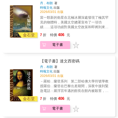
密碼專家蘇珊．弗萊徹，她是一位才華橫溢、
丹．布朗
著
各個地點，遭受某個權勢驚人的組織無情地追
醒讀者，真實犯罪故事帶來的快感背後存在著
美貌動人的數學家，而她所發現的真相震驚了
時報文化
出版
捕，展開了驚險的致命追逐&hellip;&hellip;一個
實際的死亡與痛苦。引人入勝又嚴肅深刻，這
整個權力中心。而國安局被挾持了……但不是
2026/03/31 出版
令人膽寒的殺手，從這座城市的古老神話中浮
位小說大師值得更多讚賞肯定。」──《柯克斯
被槍砲或炸彈挾持，而是被一段極其精妙複雜
當一顆新的衛星在北極冰層深處發現了極其罕
現&hellip;&hellip; 隨著追逐行動的展開，羅
書評》「氣氛詭譎、洞見深刻……麥克法蘭優
的密碼挾持，一旦被攻破，將徹底癱瘓美國的
見的物體時，美國太空總署宣布了一項功
柏．蘭登的足跡從布拉格來到倫敦與紐約，並
美地呈現了罪案報導如何扭曲她筆下角色的關
情報機構。祕密與謊言交織而成的風暴日益激
績……這項功績對美國太空政策和即將到來的
且落入了未來科學與歷史傳說所交織而成的雙
係，或是讓他們陷入狂熱執迷。這部作品深思
烈，弗萊徹竭力拯救她所信賴的機構。四面楚
總統選舉有著深遠的影響。當總統寶座岌岌可
重世界，蘭登必須克服由符號與密碼構成的重
了暴力犯罪對社會的遺留影響。」──《出版人
406
歌的她，不只要為國家而戰，更要為自己的性
金石堂
7
折
特價
元
危之際，他派遣白宮情報分析員瑞秋．謝克斯
重迷宮，最終揭開了一項祕密計畫所隱藏的撼
週刊》
命而戰，最終，也要為她的摯愛而戰。然而劇
頓前往米爾恩冰棚，以便核實這項發現的真實
人真相，而這個真相即將永遠改變世人對於人
情驚人地逆轉，令國安局疲於奔命，試圖避免
電子書
性。瑞秋與極具魅力的學者麥克．陶倫德一同
類心智的認知。 丹．布朗以國際出版現象級作
這場美國史上最嚴重的情報災難。劇情節奏緊
前往，揭開了令人難以置信的真相，這是一場
品《達文西密碼》聞名於世，該書塑造了哈佛
湊、扣人心弦。從權力中心的地下走廊，到東
科學假造的大騙局，若公諸於世將舉世譁然。
符號學家羅柏．蘭登的經典形象。其小說作品
京的摩天大樓，再到西班牙巍峨的教堂，一場
但瑞秋還來不及聯絡總統，她和麥克即遭到特
已翻譯成 56 種語言在全球發行，總印量突破兩
【電子書】達文西密碼
殊死之戰就此展開。這場生死存亡之戰，關鍵
遣隊的致命攻擊，這是一組由神祕幕後操縱者
億五千萬冊。
丹．布朗
著
在於摧毀一個不可思議而又堅不可摧的密碼編
所控制的私人刺殺團隊，為了掩蓋真相，不惜
時報文化
出版
寫程式，而這個程式威脅著即將永遠徹底地摧
一切代價。他們在荒涼而險峻的環境中逃亡，
2026/03/31 出版
毀權力平衡。
唯一的生存希望便是找出幕後黑手。他們將會
－羅柏．蘭登系列 第二部哈佛大學符號學教
發現，而真相才是最令人震驚的騙局……丹．
授羅伯．蘭登在巴黎出差期間，深夜中接到緊
布朗帶領讀者從高度機密的國家偵察局一路來
急電話：羅浮宮年邁的館長在館內被殺害，警
到巍峨的北極冰棚，最終又回到白宮的權力中
方在屍體附近發現了一串令人費解的密碼。蘭
406
心。丹．布朗的《天使與魔鬼》巧妙地融合了
金石堂
7
折
特價
元
登破解了這個謎題後，震驚地發現這個謎題指
科學、歷史和政治元素，這部《大騙局》也同
向了一系列隱藏在達文西作品中的線索……這
樣充滿懸念，一切並非如表面看起來那樣簡
電子書
些線索顯而易見，卻又被達文西巧妙地隱藏起
單，每個轉折都令人震驚，堪稱驚心動魄之佳
來。蘭登與一位才華洋溢的法國密碼學家蘇
作。