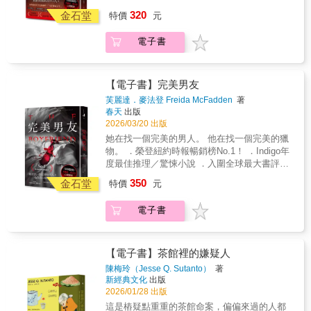
《怪奇物語》、《死侍與鋼鐵人》導演尚恩．
320
金石堂
特價
元
李維的製作公司21 Laps Entertainment與
Netflix聯手確定改編電影 無與倫比的多巴胺巔
電子書
峰，「這本書瘋了！！！」 《家弒服務》芙麗
達．麥法登心理驚悚全新大作 󠄀 這棟房子就是不
對勁，這點我很確定&hellip;&hellip; 新婚夫妻
翠西亞與伊森以為自己終於找到夢寐已久的新
【電子書】完美男友
居&mdash;&mdash;一棟充滿歷史感、曾屬於
芙麗達．麥法登 Freida McFadden
著
傳奇精神科醫生亞德莉安．海爾的偏遠大宅。
春天
出版
但隨著一場暴雪，夢幻豪宅瞬間化為華麗的牢
2026/03/20 出版
籠。 受困室內且愈發焦躁的翠西亞，偶然發現
她在找一個完美的男人。 他在找一個完美的獵
了一疊海爾醫生與病患面談的錄音帶。隨著翠
物。 ．榮登紐約時報暢銷榜No.1！ ．Indigo年
西亞一段段聽著錄音，她逐漸挖掘出這名醫生
度最佳推理／驚悚小說 ．入圍全球最大書評網
神祕失蹤前，那一連串令人膽戰心驚的驚悚真
站Goodreads讀者票選年度最佳推理驚悚小
350
相。 每一捲錄音帶都讓一塊震驚的拼圖歸位，
金石堂
特價
元
說，逾二十八萬則★★★★★書評狂推！ 《家
謊言編織成的大網也隨之瓦解。但當翠西亞即
弒服務》芙麗達．麥法登心理驚悚全新大作 󠄀 席
將聽到最後一捲、也就是揭開整個恐怖真相的
電子書
妮跟紐約的大多數單身女人一樣── 在愛情這件
那捲錄音帶時，恐怕一切都已經太遲了
事上倒楣得驚人。 交友軟體上一輪又一輪：寫
&hellip;&hellip; 󠄀 敘事視角交錯，故事愈發陷入
假資料的渣男、吃飯把帳單推給她的不肖男
迷局。享受遊走在法律邊緣的極致戰慄！ 讀者
&hellip;&hellip; 最糟的是，永遠離不開媽媽的
【電子書】茶館裡的嫌疑人
★★★★★好評狂推 「這本書真的瘋了！」
媽寶男。 直到她遇見了「他」。 完美到不像真
陳梅玲（Jesse Q. Sutanto）
著
「這是我這輩子讀得最快的一本書！」 「情節
的：英俊、貼心、體貼入微， 還是當地醫院的
新經典文化
出版
緊湊到令人毛骨悚然！」 「作者到底對讀者做
醫生。 席妮瞬間陷入熱戀，彷彿終於迎來命定
2026/01/28 出版
了什麼，故事怎麼能這麼有毒！（上癮）」
的幸福。 就在她沉浸於甜蜜時── 一名年輕女
這是樁疑點重重的茶館命案，偏偏來過的人都
「這輩子沒看過結尾這麼混亂卻又讓人心服口