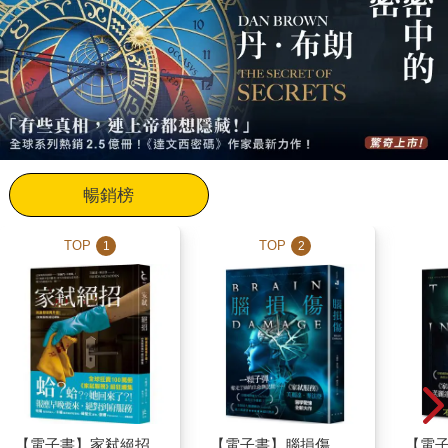
暢銷榜
TOP
TOP
1
2
【電子書】家弒絕招
【電子書】腦損傷
【電