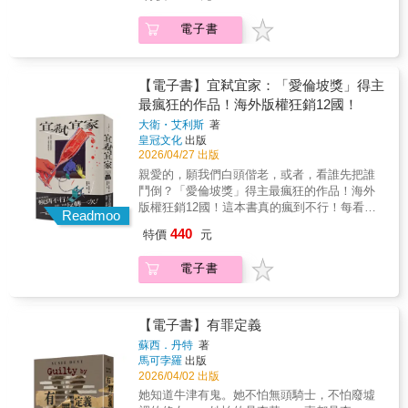
書產業獎和獨立好書獎 ★英國《倫敦時報》當
安的懸疑氣氛，細節鋪陳極其縝密&mdash;巧
天守在他舒適的辦公室兼住所，品嚐美食、養
月犯罪選書 ★同系列續作《密林遺骨》、《伊
妙交錯的雙時間線提供恰到好處的線索，讓人
蘭怡情。若是遇到需要出門訪查線索的案件，
電子書
甸殘夢》（皆為暫譯）榮獲並入圍無數澳洲代
一頁接一頁停不下來。而且，當然，若沒有那
阿奇．古德溫便是他最得力的助手，是伍爾夫
表性文學獎項！＊＊＊「在她看來，芬尼根谷
些出乎意料的驚天反轉，就不會是一部奈斯博
在外奔走的雙腿，同時包辦幫他買啤酒等各種
沒有什麼改變：環境雜亂依舊，沉溺於追求蛋
小說。&mdash;&mdash;《獨立報》 ◎一翻開
家務事。 這天，伍爾夫難得邁出家門，和阿奇
白石的貪慾。」「他很清楚，必須證明自己不
就停不下來。&mdash;&mdash;《每日快報》
【電子書】宜弒宜家：「愛倫坡獎」得主
一起戰戰兢兢搭上火車，遠赴一間溫泉飯店。
僅僅是別人的附屬品，他是能獨當一面的警
◎典型的奈斯博式反轉。&mdash;&mdash;
最瘋狂的作品！海外版權狂銷12國！
原因無他，因為全世界最知名、最頂尖的烹飪
探，這將是一場考驗。」被釘在礦坑十字架上
《太陽報》 ◎令人血脈賁張。&mdash;《犯罪
大師，即將齊聚一堂展現手藝，而伍爾夫幸運
大衛・艾利斯
著
的屍體當地邪教的祕密招募礦產大亨的相互競
月刊》
地獲邀成為這場五年一度盛宴的座上賓！（附
皇冠文化
出版
逐在酷熱荒涼的內陸小鎮中，警察努力維持法
帶說明，上次受邀的貴賓是法國總理！） 與會
2026/04/27 出版
律和秩序，咬礦者掠奪蛋白石礦，宗教狂熱分
的十二位烹飪大師（原本陣容是十五位，但從
親愛的，願我們白頭偕老，或者，看誰先把誰
子招募弱勢年輕人，億萬富翁為所欲為。一名
上次聚會至今的五年間掛掉三個）來自世界各
鬥倒？「愛倫坡獎」得主最瘋狂的作品！海外
蛋白石礦工發現死在礦坑裡的十字架上，警方
國，每個都名氣不小，其中一位做的香腸甚至
版權狂銷12國！這本書真的瘋到不行！每看一
卻缺乏任何相關資訊，連是誰發現屍體都不曉
Readmoo
會有人決鬥搶著吃。這回的宴會才開始不久，
頁就反轉一次！𐓏 𐓏 𐓏結婚不就是求穩，誰知道
得。雪梨凶案組偵緝警長伊凡被派往調查，卻
440
特價
元
就有人發現調製醬料用的白糖被偷偷換成了砒
「家」裡殺機四伏？賽門：在大學教法律這麼
發現自己和副手芮爾雙雙面臨嚴厲指控和內部
霜，接著來自紐約的名廚拉斯易歐更在宴會廳
多年，這點原則我還是有的。在伴侶拿到錢之
調查。他們唯一的生路，是抓到那個連名字都
電子書
布幕後被一把尖刀刺穿心臟。誰會下此毒手？
前就訴請離婚？我才沒那麼卑鄙。光想到妻子
沒有的凶手。然而發現的祕密越多，進展就越
伍爾夫和趕到飯店的警察很快就發現，想殺拉
維琪會有多失望，我就做不到。我不是那種
陷入死局，一樁多年前的舊案也出現不為人知
斯易歐的人實在太多，在場的眾位大廚之中，
人，蘿倫，妳知道我不是。妳再等等，對妳的
的新面貌……在這個酷暑籠罩、蚊蟲肆虐的地
有人的招牌菜色被他抄襲盜用、有人的妻子遭
承諾，從來不是空話。只是，維琪似乎察覺了
【電子書】有罪定義
方，無論蛋白石、屍體，還是遭掩埋的祕密，
他誘拐、有人被他陷害而慘遭餐廳解雇。 為了
什麼？維琪：在家暴機構工作，我天天聽見女
終究都會重見天日《血與寶藏》是克里斯．漢
蘇西．丹特
著
讓盛會繼續進行、如願嚐到夢幻佳餚，伍爾夫
人為男人找藉口，誰知道有天我也得這樣。結
馬可孛羅
出版
默繼「犯罪三部曲」後的新系列首作，延續澳
與阿奇必須在這群各擁絕技也各懷殺意的烹飪
婚近十年，賽門做事一向體貼牢靠，就連外遇
2026/04/02 出版
洲獨特又壯麗的地景描繪，此次主角則由之前
大師之中找出唯一的真凶&hellip;&hellip;
都處理得滴水不漏，哪招？那麼，我獨吞那兩
專找記者馬汀麻煩的警探伊凡．路奇擔綱，與
她知道牛津有鬼。她不怕無頭騎士，不怕廢墟
千一百萬美元，也不過分吧？我需要安全感，