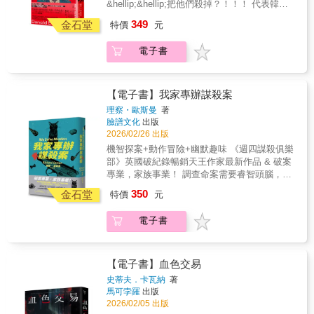
&hellip;&hellip;把他們殺掉？！！！ 代表韓國
「但我們也不是專門辦謀殺案的啊。」「那我
｜原生電子推理雜誌《PUZZLE》主編 出前一
角逐奧斯卡最佳國際影片 &《徵人啟弒》原著
們就只能從現在開始囉。」 《柯克斯書評》
349
廷｜影／書評 臥斧 張麗嫺｜獨步文化副總編輯
金石堂
特價
元
小說 ※閱讀警告※ 「斧頭」象徵著在自己被砍
（重點推薦）：歐斯曼筆下又一組親和討喜、
龍貓大王｜影評 （按首字筆畫順序排列） 他只
死之前，必須搶先砍死別人的精神。 請注意！
無意間成為偵探的主角群登場了……如同他的
有一把槍，要解決七個人。 只要能夠生存，這
電子書
本書完全不會有斧頭的出現，字裡行間卻無處
另一系列作，這些主角和形形色色的人物狹路
個社會的遊戲規則就一點也不殘酷。 時間不多
不是斧頭的精神。 把這部小說拍成電影，是我
相逢：有販毒政客、海關人員、社群網紅，難
了，他必須大‧刀‧闊‧斧！ 自從伯克丟了工作，
一生的志業！ & & & & &──《徵人啟弒》《分
說他們對主角們而言是敵是友。看著這人見人
四處跑面試的日子已經過了一年多。 職缺數量
手的決心》《下女的誘惑》金獎名導朴贊郁 ○
愛、充滿反差的組合博得彼此歡心，著實令人
【電子書】我家專辦謀殺案
有限，和他一樣必須養活妻小的中途轉職者卻
美國犯罪作家協會大師獎得主、三度獲得愛倫
喜悅。 《出版人週刊》（重點推薦）：暢銷作
理察・歐斯曼
著
很多。 他知道這樣下去不行，必須盡快「動
坡獎經典犯罪作家 ●二度改編電影、麥卡維提
者歐斯曼以這個輕鬆活潑的故事開啟了潛力無
臉譜文化
出版
手」。 於是他根據自己的條件，刊登一則精心
獎入圍作 ○《紐約時報》《國家月刊》《華盛
窮的新系列，成功挑戰棘手任務，把主角群塑
2026/02/26 出版
設計的假徵人廣告， 從雪片般飛來的求職履歷
頓郵報》盛讚 ●大師史蒂芬‧金、卜洛克也鍾愛
造得古靈精怪又充滿人性，劇情謎團也足夠燒
機智探案+動作冒險+幽默趣味 《週四謀殺俱樂
中一一篩選── 只要有人條件更優秀， 更有機
的小說家 &times;名家聯手推薦&times; Olive
腦。這個系列肯定會吸引一批忠實的支持
部》英國破紀錄暢銷天王作家最新作品 & 破案
會搶走下一份可能隨時出現的職缺， 他就立刻
｜真實犯罪podcast《出塊True Crime》 & 冬陽
者。 《書單》（重點推薦）：十足感人且幽
專業，家族事業！ 調查命案需要睿智頭腦，也
上門，解決掉這位競爭者。 抱歉了陌生人，但
｜原生電子推理雜誌《PUZZLE》主編 出前一
默，能夠帶給歐斯曼的書迷滿滿歡樂，也會吸
需要上山下海連打帶跑 幸好我們老少聯手、一
是你不死，我沒辦法活！ 反正「血汗職場」的
350
廷｜影／書評 臥斧 張麗嫺｜獨步文化副總編輯
金石堂
引新讀者投入這段刺激冒險。 《圖書館期
特價
元
家全包── ＊空降紐約時報、週日泰晤士報暢銷
意思就是暗示了終有一天有人會見血， 他深深
龍貓大王｜影評 （按首字筆畫順序排列） 他只
刊》：歐斯曼的新作將大受歡迎……這部推理
書榜 ＊柯克斯書評、書單、出版人週刊星號佳
相信：只要先披荊斬棘展開行動，見血的人就
有一把槍，要解決七個人。 只要能夠生存，這
喜劇的步調明快，讓讀者對主角三人組建立起
電子書
評推薦 ＊Goodreads年度讀者票選獎最佳犯罪
不會是我！ 關於這部小說5件事 &times;小說甫
個社會的遊戲規則就一點也不殘酷。 時間不多
認同感。
推理小說決選入圍 & 退休英國警探史提夫老年
出版便獲世界名導青睞，朴贊郁魂牽夢縈等了
了，他必須大‧刀‧闊‧斧！ 自從伯克丟了工作，
喪妻，獨居在小鎮上，養著貓、開著偵探社打
20年才輪到他改編 &times;李炳憲、孫藝珍主
四處跑面試的日子已經過了一年多。 職缺數量
發時間，最大的缺憾是獨生子亞當和他關係疏
演韓國版電影，上映前預售高達400,000人次
【電子書】血色交易
有限，和他一樣必須養活妻小的中途轉職者卻
遠。直到亞當和任職私人保全公司的專業保鑣
&times;小說曾獲大師史蒂芬‧金譽為小說寫作教
史蒂夫．卡瓦納
著
很多。 他知道這樣下去不行，必須盡快「動
艾美結婚，夫妻倆才意外地和史提夫拉近了距
科書，列在《史蒂芬‧金談寫作》推薦書單
馬可孛羅
出版
手」。 於是他根據自己的條件，刊登一則精心
離──因為艾美和史提夫對於研究犯罪案件有共
&times;爛番茄評分高達99%，IMDb獲13,000
2026/02/05 出版
設計的假徵人廣告， 從雪片般飛來的求職履歷
同的愛好。 艾美身手矯健、心思敏捷，負責隨
人高分評價 &times;最後也最重要的一點!! 閱讀