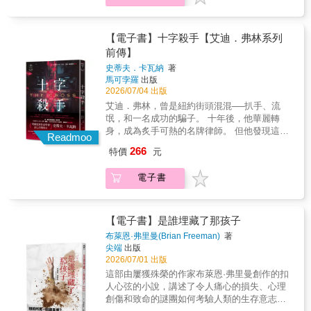
尼克出門前發現車子被人安裝了炸彈，卻又不
地。特別是《直搗蜂窩的女孩》，更是飛車從
家。而正因為他的故事說得太好了，所以上帝
會把死者的密碼交給另一方。如果兩人同時亡
卡瓦納 ──史上最囂張的騙子律師 艾迪．弗林
想破壞朋友的大喜之日，只好假裝鎮定，照常
最高峰直轉急下最驚心動魄又最驚險刺激的時
要他趕快回天堂說故事給祂聽。 ──吳念真（導
故呢？鉅款的繼承人竟然就是他們的好友保
系列 前傳── 律師事務所正瀕臨破產， 若此案
出席婚禮。雖然暫且逃過一劫，但他想要低調
刻，非常完美而又結構完整的一套小說！不能
演） 作者把一個具有叛逆個性，且對周遭、對
羅。 尼克失蹤後不久，他的合夥人也意外身
敗訴，他將徹底失去一切。 & 原生電子推理雜
【電子書】十字殺手【艾迪．弗林系列
地找出是誰嘗試置他於死地，他從新郎與新娘
在搭公車時看，因為你會坐過站；不能在上班
命運、對不公平待遇永不妥協的女孩刻畫得絲
亡，自稱毫不知情的保羅眼看就要成為最大的
誌《PUZZLE》主編冬陽、推理評論家余小
前傳】
那邊聽說過週四謀殺俱樂部另類的查案手法，
時看，因為你會忘了工作；不能在夜裡看，因
絲入扣，讓讀者都不禁為她所受到的對待而義
受益者。這下子，週四謀殺俱樂部非得查明尼
芳、故事革命創辦人李洛克、資深推理迷杜鵑
於是找上他們求救。隔天，伊莉莎白帶著喬伊
史蒂夫．卡瓦納
著
為不知不覺間就天亮了。但絕對不能不看，錯
憤填膺，更對她的復仇而大聲稱快！ ──范立達
克的下落和那筆誘人財富的來龍去脈，才能確
窩人、影視編劇黃彥樵、推理讀書人黃羅、
馬可孛羅
出版
絲前往尼克給的住家地址，卻發現那裡已被人
過它，再多的理由都不能原諒自己！ ──范立達
（新媒體從業員） 她會永遠吸引你的目光，即
定喬伊絲的寶貝女兒嫁的是善良風趣的靈魂伴
TNL Mediagene媒體集團內容長楊士範──重度
2026/07/04 出版
砸窗破門、翻箱倒櫃，尼克則不見人影。喬安
（新媒體從業員） 多重敘事線、多方人馬角
便你自知永遠看不到最深邃的地方。《龍紋身
侶，還是暗藏心計的危險人物&hellip;&hellip;？
成癮推薦（依姓氏筆畫排序） 【艾迪．弗林系
娜和保羅收到尼克傳的文字簡訊，但訊息中異
力、多面價值觀牴觸，作者置入活躍鮮明的人
艾迪．弗林，曾是紐約街頭混混──扒手、流
的女孩》主角莎蘭德就是這樣的人……她讓你
┤書評讚譽├ 「有著類似先前幾部作品的狡黠幽
列】得獎經歷 《不能贏的辯護》：英國犯罪作
常的用字顯示背後疑似有他人冒充。 原來，尼
物，放入緊張刺激的氛圍，塞入龐大壯闊的情
氓，和一名成功的騙子。 十年後，他華麗轉
無法袖手旁觀。 ──WC看看（台灣讀者） 拉森
默和驚悚懸疑元素：汽車炸彈、失蹤人口、可
家協會鐵匕首獎入圍、北愛爾蘭藝術委員會的
克經營機密資料儲存業務，他和合夥人曾經以
節，描繪著人類在瑞典特殊的歷史地位及社會
身，成為炙手可熱的名牌律師。 但他發現這兩
塑造出的莎蘭德，也是殘酷現實與浪漫想像的
能無法開啟的保險箱、冷酷無情的達官貴人、
ACES文學獎、獲選亞馬遜2015年最優秀處女
Readmoo
加密貨幣的形式向客戶收費，如今已累積了一
背景的雙重夾擊之下，緩緩流洩而出的意識、
個職業並沒有太大差異&hellip;&hellip; & 英、
結合。她的遭遇顯示出公權力也有遭到濫用的
高齡偵探們出色的辦案技能（儘管旁人因為年
作 《騙局》：極地干邑白蘭地國際小說獎 《騙
266
特價
元
筆鉅款。他們兩人各有一組密碼，要同時輸
慢慢流淌而出的眼淚。 從《龍紋身的女孩》、
美亞馬遜超過4.5星評價 英國驚悚小說天王李．
時刻，表現「異於常人」，就會承受許多來自
紀而小看他們）。但歐斯曼的書迷知道本書的
子律師》：英國犯罪作家協會金匕首獎 《第十
入，才能開啟儲存櫃拿到提取加密貨幣所需的
《玩火的女孩》至本書，感覺沒變，只是更有
查德Ｘ美國頂級暢銷作家麥可．康納利 指名推
社會的誤解與壓迫，這導致她對公家單位與社
內涵不只如此&hellip;&hellip;娛樂的情節當中埋
三位陪審員》：獲柴克斯頓年度老牌詭奇犯罪
電子書
私鑰；若是其中一個人死亡，他們委託的律師
氣魄。《直搗蜂窩的女孩》是一部由於繁複紛
薦 英國犯罪作家學會金匕首獎得主 史蒂夫．
會採取一種堅決不信任的態度。然而莎蘭德卻
入的主題包括哀悼、失落、友情、家長與成年
小說獎 《紐約時報》夏季必讀書單首選、
會把死者的密碼交給另一方。如果兩人同時亡
擾而讀來辛苦，卻因為歸於完結而充分滿足的
卡瓦納 ──史上最囂張的騙子律師 艾迪．弗林
具備特殊的身心能力，智慧高超到能夠把高等
子女重新磨合的關係、老年生活的苦澀。」
《出版者週刊》2019夏日必讀選書、英國主流
故呢？鉅款的繼承人竟然就是他們的好友保
故事。雖則隨著時間的逝去，我們有一天終究
系列 前傳── 律師事務所正瀕臨破產， 若此案
數學當成消遣，還是技巧熟練的駭客，體能和
──《紐約時報》 「故事核心的謎案當然充滿娛
媒體《電訊報》評選2018最佳28部犯罪驚悚小
羅。 尼克失蹤後不久，他的合夥人也意外身
會遺忘小說中的細節，然而閱讀的震撼與繚繞
敗訴，他將徹底失去一切。 & 原生電子推理雜
【電子書】是誰埋藏了那孩子
搏擊能力則足以對付身高體重遠超過她的彪形
樂性，但主菜永遠是歐斯曼創造出的角色，他
說之一、《明星論壇報》選為「夏季最佳作品
亡，自稱毫不知情的保羅眼看就要成為最大的
卻會永恆地烙印在心底，久久不散。 ──余小芳
誌《PUZZLE》主編冬陽、推理評論家余小
大漢……她滿足了大家對於公義的渴望：我們
們一如往常風趣又溫暖。我喜愛《週四謀殺俱
之一」、台灣犯罪作家協會「年度最佳翻譯小
布萊恩·弗里曼(Brian Freeman)
著
受益者。這下子，週四謀殺俱樂部非得查明尼
（暨南大學推理同好會顧問） 拉森一方面將批
芳、故事革命創辦人李洛克、資深推理迷杜鵑
多麼希望看到貌似受害者的「弱」女子，能夠
樂部》系列的其中一個原因，就是書中的世界
尖端
出版
說」 《圈套》：理查與朱迪讀書俱樂部年度推
克的下落和那筆誘人財富的來龍去脈，才能確
判高度拉高到國家常以國家安全為名對個人人
窩人、影視編劇黃彥樵、推理讀書人黃羅、
出人意表地擊倒恃強凌弱的壞人啊！ ──顏九笙
2026/07/01 出版
隨著每本新續集拓展得更廣。」──NPR 「辦案
薦書單 我曾經是個騙子，九年前轉行成為律
定喬伊絲的寶貝女兒嫁的是善良風趣的靈魂伴
權進行侵害，同時也批判既有體制常容易偏袒
TNL Mediagene媒體集團內容長楊士範──重度
（推理小說書評人） 莎蘭德是好一段時間以
過程中的障眼法令人滿意，謎團的答案也是精
師。轉換跑道之後，我發現自己還在玩同樣的
這部由屢獲殊榮的作家布萊恩·弗里曼創作的扣
侶，還是暗藏心計的危險人物&hellip;&hellip;？
男性及優勢族群，從而造成女性及弱勢族群的
成癮推薦（依姓氏筆畫排序） 【艾迪．弗林系
來，出現在驚悚小說裡最獨特的角色之一—奧
心建構&hellip;&hellip;歐斯曼筆下歡樂的世界會
把戲&hellip;&hellip;只不過這一次，我擺弄的對
人心弦的小說，講述了令人痛心的損失、心理
┤書評讚譽├ 「有著類似先前幾部作品的狡黠幽
「易受傷害性」，既巨觀也微觀、且切中核
列】得獎經歷 《不能贏的辯護》：英國犯罪作
黛莉．赫本般的長相，卻又滿身刺青與環洞，
讓你樂而忘返。」──《柯克斯書評》（星號推
象成了檢察官、陪審團和法官，而我穿著現成
創傷和致命的謎團如何考驗人類的生存意志。
默和驚悚懸疑元素：汽車炸彈、失蹤人口、可
心：結構與體制常是壓迫個體的最大怪獸。具
家協會鐵匕首獎入圍、北愛爾蘭藝術委員會的
冷酷無情的態度有如《古墓奇兵》的女主角蘿
薦） 「歐斯曼擅長將各個不同的故事線用絕妙
西裝，按小時計費。 艾迪．弗林，不是你熟悉