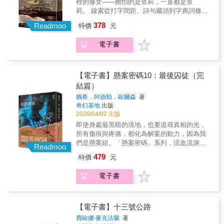
偵緝警員芮爾攜手辦案。雙主角的故事書寫，
裡的修女——她怕的是查莉，一直都是查
可能也需要那個年輕力壯的理財顧問克里斯汀
同時加入了細膩情感，也交織出比前作更高明
莉。 線索從打字間距、詩句藏頭到字典詞條，
啦。說我錯，那賽門背叛我時，有想過我的感
繁複的謎團與線索，帶來更上一層的極致閱讀
每一個詞彙都可能是陷阱。「真相」在語義之
378
受嗎？就在以不離婚為提領條件的鉅額信託基
Readmoo
特價
元
感受。 ★國際媒體名家與Amazon、
間變形，「謊言」藏身於語法的縫隙。文字能
金到期前三天，賽門的地下情人蘿倫突然被發
Goodreads網站數千則讀者讚譽漢默是一位傑
定義真相，也能掩蓋犯罪。★出版當週即登上
現吊死在高級住宅區的自家中！一時人心惶
電子書
出的作家——澳洲黑色犯罪小說的領軍人物。
《週日泰晤士報》暢銷排行榜★理查與茱蒂讀
惶，警方承受空前的破案壓力。賽門開始推託
——麥可．康納利，《無辜法則》作者閃耀動
書俱樂部推薦書單★余小芳（推理評論家）、
和她不熟，維琪辯稱自己沒有動機，克里斯汀
人……一個關於鮮血與迷失、充滿磨難的故
吳雅鳳（臺大外文系教授）、陳雪（小說家）
則越看越可疑。難就難在，圍繞婚姻開展的這
事。——薇兒．麥克德米，《比小說還離奇的
──好評推薦！「這本書會讓犯罪小說迷、謎題
【電子書】懸案密碼10：最後囚徒（完
場大型算計，竟沒一個人說的話能信？！𐓏 𐓏 𐓏
12堂犯罪解剖課》作者這片澳洲黑色犯罪小說
愛好者、英倫控與語言愛好者著迷不已…… 機
結篇）
溫馨提醒，讀《宜弒宜家》，以下症狀都是正
的切片，在烈日灼燒下閃耀著蛋白石般的光
智絕倫、娛樂性極高的出道作——是任何愛書
常的：1. 熬夜追到最後一頁，陷入震驚，所以
猶希．阿德勒．歐爾森
著
芒。——麗莎．格雷，《失蹤人口》作者經典
之人治癒憂鬱的完美解藥。」 ——《華盛頓郵
奇幻基地
出版
說剛剛到底看了什麼？2. 馬上瘋狂往前翻。3.
的漢默風格，將在我心中留存許久的犯罪小
報》 在牛津這座以知識與文字為榮的城市，語
2026/04/02 出版
比起線索，更關心自己到底被作者騙了幾次。
說。——安．克利夫斯（Ann Cleeves），英國
言學家瑪莎．松希爾在《克萊倫敦英語詞典》
4. 從此以後，看其他小說都忍不住想：不夠！
即使身處最黑暗的境地，也要追尋真相的光，
犯罪小說家情節複雜、峰迴路轉的驚悚小說，
編輯部任職。日復一日，她追溯詞語的源頭，
給我來點更狠的！𐓏 𐓏 𐓏\ 推理小說控超激動推
所有傷痕與疼痛，都化為解案的動力，因為我
人物刻畫細膩，劇情曲折迂迴，全程籠罩在澳
為每一個字找到它最精確、最誠實的定義。這
薦 /推理評論人及作家｜Faker冒業、YT說書人
們是懸案組。「懸案密碼」系列，流血流淚完
洲令人窒息的酷熱之下。——麗莎．霍爾
裡是失蹤的姊姊查莉曾工作過的地方，走廊裡
Readmoo
｜Neko 嗚喵、原生電子推理雜誌《PUZZLE》
結篇丹麥最暢銷作家 猶希．阿德勒．歐爾森，
（Lisa Hall），英國心理驚悚小說家《血與寶
有她的影子，書架上有她的氣息。十年前，查
479
特價
元
主編｜冬陽、譯者｜楊詠翔、推理小說家｜薛
生涯代表作★AMAZON年度暢銷榜冠軍★系列
藏》是一部頂尖的澳洲黑色犯罪小說，熾熱的
莉在攻讀博士期間悄然從牛津消失，沒有留
西斯● 依姓名筆畫序排列夾雜第二人稱的文
作全球銷售破2700萬冊★丹麥最暢銷作家
氣息從字裡行間撲面而來。——克里斯多福．
言，沒有理由，只有一輛被發現在環城公路旁
電子書
字、多重的視角、在萬聖節的「那場命案」的
★Netflix劇集《懸案解碼》原著小說【《懸案
福勒（Christopher Fowler），英國小說家這部
的腳踏車。瑪莎用整整十年試圖逃離，如今她
「事前」與「事後」之間來回穿插——《宜弒
密碼》系列小說佳評如潮】「《懸案密碼》系
小說是漢默迄今最出色的作品。——《倫敦時
回來，以為一切已歸於平靜。直到一封以莎士
宜家》以「複合型」的敘事結構，使案情不停
列的最終章，讓這個大家庭最後一次齊聚，解
報》（The Times）令人驚嘆——讓人欲罷不
比亞語句打成的匿名信，以「旁白」之音寄抵
翻轉。不看到最後一個字，都無法確定眼前的
開貫穿整個系列的謎團。所有糾葛皆迎刃而
【電子書】十三號公路
能、久久難忘。——《倫敦時報週日版》
編輯部。如同一個潘朵拉的寶盒，開啟了一場
究竟真相，抑或只是另一重誤導。——推理評
解，所有疑問都獲得解答。但如同系列每部作
（Sunday Times）故事氣氛濃厚，對景色的描
橫跨十年的未解之謎……「真相即將大白，謀
費歐娜‧麥克法蘭
著
論人及作家｜Faker冒業一樁婚姻裡出現命案，
品，本書依然是一部引人入勝、趣味盎然的獨