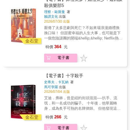
全沒有留下懸而未決的線索。讀者的許多疑問
僻，卻擁有高超詭譎的電腦技能與調查能力。
養老社區中的推理辦案同好會「週四謀殺俱樂
殺俱樂部5
理，這些可精彩」瑞典每日新聞譽為「年度最
已經獲得解決。真希望我有機會感謝拉森所帶
但若有人想欺負看似完美受害者的她，未來恐
部」解決過諸多警方束手無策的懸案與自己身
大文化輸出」★☆ 我們都愛莎蘭德 ☆★國際知
理察・歐斯曼
著
給我與其他數千萬讀者的樂趣。 ──薇兒．麥克
怕會十分堪慮……一樁疑似小島密室的謀殺
邊的謎團，但也見識過太多的生離死別，讓他
名作家史蒂芬．金、麥可．康納利、薇兒．麥
臉譜文化
出版
德米（英國推理小說名家） 各路人馬相互鬥智
案，一個權貴家族的黑暗歷史，一場小記者對
們衷心希望日子能換換口味，少一點命案、屍
克德米、李．查德、麥可．翁達傑、米涅．渥
2026/07/30 出版
的精采過程、每條支線的驚人轉折、各個角色
抗資本家的正義之戰，一段受害女子的復仇之
體、間諜，多一點愛與歡樂。 願望很快就實現
特絲、諾貝爾獎得主尤薩……小野、吳念真、
厭倦了太多悲劇與死亡？不如來場浪漫婚禮換
的情緒變化、所有情節的高潮起伏，將這個龐
路，交織成這部精采絕倫的小說。全書處處驚
了──俱樂部成員喬伊絲的女兒喬安娜即將舉辦
柯一正、王浩威、殷琪、南方朔、范立達、詹
換口味！ 但甜蜜幸福的人生大事，也可能是下
大的故事變成條理分明、令人不忍釋卷的好看
奇，令人拍案叫絕。★☆ 「千禧三部曲」獲獎
婚禮，新郎保羅是個一表人才的社會學教授，
宏志、光禹、譚光磊、臥斧、劉進興、黃國
一個危險謎團的開端&hellip;&hellip; Netflix熱門
小說。 難以超越的小說作品，無法複製的閱讀
紀錄 ☆★兩度奪下兩屆北歐最佳犯罪小說「玻
讓丈母娘和夥伴們都相當滿意。然而，就在這
金石堂
華、張大魯、冬陽、杜鵑窩人、藍霄、余小
原創電影同名原著、舒逸推理暢銷系列《週四
震撼。 ──臥斧（文字工作者） 一開頁就闔不
璃鑰匙獎」美國安東尼大獎最佳首作美國亞馬
溫暖喜悅的時刻，伴郎尼克突然攔下了俱樂部
364
特價
元
芳、顏九笙、Fran、WC看看……讚嘆推薦★☆
謀殺俱樂部》全新續篇 ★英國圖書獎年度最佳
起來……我終於完全了解莎蘭德這位奇女子，
遜書店年度十大編輯選書亞馬遜讀者年度選書
的靈魂人物伊莉莎白，表示有人企圖謀殺他。
Millennium Trilogy 千禧三部曲 ☆★史迪格．拉
犯罪小說決選入圍 ★Goodreads年度讀者票選
其實也不過就像正常人有著愛恨情仇。只是她
之冠瑞典最佳犯罪小說獎 全瑞典讀書俱樂部會
尼克出門前發現車子被人安裝了炸彈，卻又不
森傳世之作來自瑞典，史無前例攻占全球暢銷
電子書
獎最佳犯罪推理小說決選入圍 ★美國亞馬遜網
勇於表現出來。讀完《直搗蜂窩的女孩》，我
員票選年度大書《紐約時報》年度百大選書歐
想破壞朋友的大喜之日，只好假裝鎮定，照常
書榜，屢創紀錄的完美小說，正待您品嘗《龍
路書店編輯精選年度好書 ★系列全球銷量合計
真的懷疑拉森在正值壯年卻死於突發的心臟
洲七大國家成人小說年度暢銷總冠軍銀河英國
出席婚禮。雖然暫且逃過一劫，但他想要低調
紋身的女孩》MÄN SOM HATAR KVINNOR莎
突破10,000,000冊 ┤故事簡介├ 「人老了就會
病，非常可疑。也許是他洩漏了太多祕密警察
圖書獎年度犯罪驚悚小說全歐洲暢銷作家TOP
地找出是誰嘗試置他於死地，他從新郎與新娘
蘭德登場震撼之作！失蹤少女、豪門祕密、連
遇到這種狀況：葬禮太多，婚禮太少。」 藏身
的真相…… ──張大魯（攝影師） 推理小說最
【電子書】十字殺手
1台灣高中職百校師長推薦「驚悚推理，這些可
那邊聽說過週四謀殺俱樂部另類的查案手法，
環罪案，跨越四十年的調查，兩個格格不入的
養老社區中的推理辦案同好會「週四謀殺俱樂
深層、最令人無可自拔的閱讀魅力，不是暗號
精彩」瑞典每日新聞譽為「年度最大文化輸
於是找上他們求救。隔天，伊莉莎白帶著喬伊
史蒂夫．卡瓦納
著
靈魂，聯手揭開人性最黑暗的深淵。《玩火的
部」解決過諸多警方束手無策的懸案與自己身
破解，也不是密室殺人，更不是血腥的連環凶
出」★☆ 他們如此說莎蘭德 ☆★ 歡迎進入文
馬可孛羅
出版
絲前往尼克給的住家地址，卻發現那裡已被人
女孩》FLICKAN SOM LEKTE MED ELDEN面
邊的謎團，但也見識過太多的生離死別，讓他
殺，而是「直挺挺地往危險衝去」的探索歷程
2026/07/04 出版
學的不朽殿堂，莎蘭德！ ──馬利歐．巴爾加
砸窗破門、翻箱倒櫃，尼克則不見人影。喬安
對全世界的追捕，莎蘭德選擇反擊！她發現阻
們衷心希望日子能換換口味，少一點命案、屍
──揪出險惡的凶手、揭開事件的真相。過去我
斯．尤薩（諾貝爾文學獎得主） 若莎蘭德出現
娜和保羅收到尼克傳的文字簡訊，但訊息中異
艾迪．弗林，曾是紐約街頭混混──扒手、流
止恐懼最有效的方法，就是幻想一些能帶來力
體、間諜，多一點愛與歡樂。 願望很快就實現
們多半跟隨名偵探的正義腳印，翻開此書，你
在現實生活中，將是令人難忘的一位女孩。她
常的用字顯示背後疑似有他人冒充。 原來，尼
氓，和一名成功的騙子。 十年後，他華麗轉
量的事物，於是她閉上眼睛，想像汽油的味
了──俱樂部成員喬伊絲的女兒喬安娜即將舉辦
跟隨的則是謎樣又危險的女孩莎蘭德──有什麼
聰明、暴力、我行我素，還是位技巧高超的女
克經營機密資料儲存業務，他和合夥人曾經以
身，成為炙手可熱的名牌律師。 但他發現這兩
道……《直搗蜂窩的女孩》LUFTSLOTTET
婚禮，新郎保羅是個一表人才的社會學教授，
故事能比這個「雙重危險」的劇情還要精采？
駭客，讓人同時對她感到同情、關心與羨慕，
加密貨幣的形式向客戶收費，如今已累積了一
個職業並沒有太大差異&hellip;&hellip; & 英、
SOM SPRÄNGDES從個人復仇到國家醜聞，
266
讓丈母娘和夥伴們都相當滿意。然而，就在這
金石堂
──冬陽（推理評論家） 看完這本書，只能說真
特價
元
是一位非常特別的女主角。有時想想，上帝造
筆鉅款。他們兩人各有一組密碼，要同時輸
美亞馬遜超過4.5星評價 英國驚悚小說天王李．
從祕密行動到法庭交鋒，所有伏筆在此匯聚，
溫暖喜悅的時刻，伴郎尼克突然攔下了俱樂部
是太驚嘆了！拉森真是一位不世出的奇才，
人真是不公平，把有些人做得很精緻、有些人
入，才能開啟儲存櫃拿到提取加密貨幣所需的
查德Ｘ美國頂級暢銷作家麥可．康納利 指名推
引爆千禧三部曲震撼終局。
的靈魂人物伊莉莎白，表示有人企圖謀殺他。
「千禧三部曲」肯定會在出版史上留下一席之
電子書
就隨便做做，但祂很認真地造了拉森這位作
私鑰；若是其中一個人死亡，他們委託的律師
薦 英國犯罪作家學會金匕首獎得主 史蒂夫．