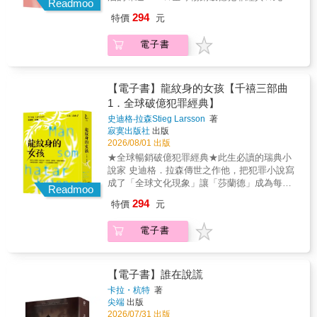
不出「他」真實的身分。薇拉受邀參加的網紅
忘小說中的細節，然而閱讀的震撼與繚繞卻會
Readmoo
角，再正面迎上那出乎意料的真相。圍繞澳洲
必讀的瑞典小說家 史迪格．拉森傳世之作他，
派對上，也沒有真正認識「他」的人。這位死
永恆地烙印在心底，久久不散。──余小芳（暨
294
特價
元
墨瑞河孕育而生的獨特文化和生態，也在作者
把犯罪小說寫成了「全球文化現象」讓「莎蘭
者究竟是誰？「他」的人生究竟藏了多少張面
南大學推理同好會顧問）★看完這本書，只能
靈巧生動的筆下躍然紙上，讓人欲罷不能！
德」成為每個世代都想詮釋的現象級IP！繼瑞
具？名偵探薇拉決定親自出馬，運用獨門的
說真是太驚嘆了！「千禧三部曲」肯定會在出
電子書
典三部曲電影、大衛‧芬奇好萊塢電影之後，英
「謀殺案凶手公式」鎖定三名嫌疑人，並以邀
版史上留下一席之地。特別是《直搗蜂窩的女
國Sky與《王冠》團隊正打造全新影集，以當代
約晚餐為名，把嫌犯全數請到家中，再趁眾人
孩》，更是飛車從最高峰直轉急下最驚心動魄
背景重啟莎蘭德的故事！★☆ 吳曉樂全新導讀
酒酣耳熱之際，不動聲色地宣布：今晚，大家
又最驚險刺激的時刻，非常完美而又結構完整
「千禧三部曲」 ☆★（收錄於《龍紋身的女
【電子書】龍紋身的女孩【千禧三部曲
要跟她一起調查一樁謀殺案──為了釐清死因，
的一套小說！錯過它，再多的理由都不能原諒
孩》） ☆新版紙張輕薄易翻閱‧暢快閱讀無負擔
1．全球破億犯罪經典】
薇拉深入網紅圈，一邊查案，一邊學著拍片更
自己！──范立達（新媒體從業員） 約特堡的醫
☆★警告！一本令人上癮的驚悚小說，嘗到的
新動態，並集結上一次茶館命案的嫌疑人組成
院來了兩名重傷病患──一個是被通緝的殺人犯
史迪格‧拉森Stieg Larsson
著
人都會入迷！──《Elle》雜誌 ★《玩火的女
「解謎俱樂部」，號召網友提供線索。豈料，
莎蘭德，她頭部中彈，需要立刻動手術；另一
寂寞出版社
出版
孩》是極少數寫得比第一集更好看的續集小
隨著調查愈深入，她招來的威脅也愈發凶險，
個是被莎蘭德用斧頭重擊的老人札拉千
2026/08/01 出版
說……這是本要讓你大快朵頤的書。──英國
甚至危及她的性命……繼《茶館裡的嫌疑人》
科。 全身動彈不得、又受到警方嚴密監控
★全球暢銷破億犯罪經典★此生必讀的瑞典小
《觀察家報》莎蘭德為何淪為全民公敵，必須
之後，印尼華裔作家陳梅玲再次帶來感人又好
的莎蘭德，面對的不只是想致她於死地的札拉
說家 史迪格．拉森傳世之作他，把犯罪小說寫
獨自對抗警方、媒體與幕後黑手？兩名即將為
笑的續集。讓「地表最強私家偵探」薇拉，在
千科，還有謀殺罪名，以及希望她消失的祕密
成了「全球文化現象」讓「莎蘭德」成為每個
《千禧年》雜誌撰寫驚人報導的自由撰稿人，
Readmoo
充滿謊言的社群時代，識破真相。❥國際媒體
組織。她將如何突破重圍、進行復仇計畫？同
世代都想詮釋的現象級IP！繼瑞典三部曲電
以及一名聲譽良好的律師，在家中慘遭謀殺，
294
特價
元
盛讚薇拉睿智風趣、個性鮮明，讓人對她的下
時，布隆維斯特正在撰寫一篇即將撼動瑞典政
影、大衛‧芬奇好萊塢電影之後，英國Sky與
凶器上遺留的，竟是莎蘭德的指紋。人真的是
一次冒險迫不及待。──《紐約時報》薇拉用心
府與國家根本的揭密文章。他真有本事讓幕後
《王冠》團隊正打造全新影集，以當代背景重
她殺的嗎？她又究竟躲到哪去了呢？還會有下
建立的另類家庭充滿溫情；另一方面，這部小
電子書
黑手現出原形嗎？他的調查會引來什麼樣的危
啟莎蘭德的故事！★☆ 收錄吳曉樂全新導讀
一個犧牲者嗎？隨著案情挖掘愈深，莎蘭德不
說也揭露虛假關係要付出的代價。──《科克斯
機？莎蘭德與他的關係又會有何進展呢？且看
「千禧三部曲」 ☆★ ☆新版紙張輕薄易翻閱‧
為人知的黑暗過往也逐漸揭露……不論真相如
書評》星級評論作者再度端上薇拉推理饗宴，
絕不向惡勢力妥協的莎蘭德與布隆維斯特，直
暢快閱讀無負擔☆沒讀過「千禧三部曲」之
何，莎蘭德絕不當一個無助的受害者，她是復
烹調出一場美食盛宴。──《書單》薇拉嗜好打
搗祕密的核心，討回公道與自己的人生！從個
前，你絕不知道小說可以寫成這樣☆創造閱讀
【電子書】誰在說謊
仇天使──她正當的憤怒，將降臨到那些傷害她
探又直爽的行事風格，穩步推進小說情節。故
人復仇到國家醜聞，從祕密行動到法庭交鋒，
盛世的出版傳奇，攻占全球暢銷書榜超過十
的人身上。她寧可被打死也不受任何委屈。而
卡拉・杭特
著
事生動活潑，令人對薇拉的下一個案子翹首以
所有伏筆在此匯聚，引爆千禧三部曲最震撼的
年，銷量破億！ 在瑞典，平均每3人就擁有
尖端
出版
且，她有仇必報。☆☆當讀者看完《龍紋身的
待。──《出版者週刊》幽默與溫情兼具的頂級
終局。☆☆書中每一個決定都是困難的，這不
1本《龍紋身的女孩》 在丹麥，這套小說熱
2026/07/31 出版
女孩》，或將以為莎蘭德跟布隆維斯特這對搭