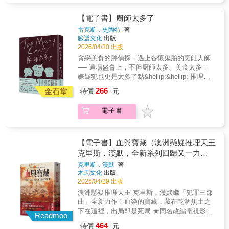
頓郵報》「萊利‧塞傑是驚悚小說的大師，也是
阿奇．古德溫便是他最得力的助手，是伍爾夫
要從現實生活的自相殘殺中喘口氣。顯然，天
小說讀者將在奈斯博緊湊的敘事與社會觀察
大逆轉情節的絕佳設計者……《復仇列車》這
在外奔走的雙腿，同時包辦幫他買啤酒等各種
不從人願。 這次活動的參與名單簡直是犯罪寫
中，感受到深刻的情緒張力。強烈推薦給尋求
【電子書】廚師太多了
部小說充滿電影感，能夠滿足想看到新版《東
家務事。 這天，伍爾夫難得邁出家門，和阿奇
作界的黃金陣容： &bull; 新人作家（就是
全新正義視角的讀者，例如丹尼斯．勒翰與理
雷克斯．史陶特
著
方快車謀殺案》的讀者。」──《赫芬頓郵報》
一起戰戰兢兢搭上火車，遠赴一間溫泉飯店。
我！） &bull; 刑事科學作家 &bull; 暢銷商業作
查．普萊斯（《火線重案組》（The Wire）編
臉譜文化
出版
「巔峰之作。塞傑交出了一部節奏緊湊、結構
原因無他，因為全世界最知名、最頂尖的烹飪
家 &bull; 法律驚悚作家 &bull; 純文學作家
劇）作品的愛好者。&mdash;&mdash;《書
2026/04/30 出版
細密的驚悚小說，會讓讀者喘不過氣、震驚難
大師，即將齊聚一堂展現手藝，而伍爾夫幸運
&bull; 心理懸疑作家 然而，當我們之中有人慘
單》 ◎北歐黑色小說大師尤．奈斯博在這本布
貪戀美食的胖偵探，遇上各懷鬼胎的烹飪大師
平。」──《書單》雜誌
地獲邀成為這場五年一度盛宴的座上賓！（附
遭殺害時，剩下的五位作家隨即化身為五名偵
局精巧、黑色幽默十足的驚悚小說中，探討了
── 這場盛會上，不但廚師太多、美食太多，
帶說明，上次受邀的貴賓是法國總理！） 與會
探。 照理說，我們湊在一起應該很清楚該如何
槍枝管制、警察貪腐與心理創傷等當代議題，
嫌疑犯也更是太多了點&hellip;&hellip; 推理史
的十二位烹飪大師（原本陣容是十五位，但從
破案。 當然，我們同樣也很清楚該如何犯案。
背景設定於今日的明尼亞波利斯&hellip;&hellip;
上第一安樂椅神探與冷硬派助手的絕妙組合 世
上次聚會至今的五年間掛掉三個）來自世界各
266
當所有嫌疑犯都精通如何「消滅證物、逍遙法
金石堂
讀者絕對會意識到自己正受到一位傑出說書人
特價
元
界推理小說大會「世紀最佳推理小說系列」、
國，每個都名氣不小，其中一位做的香腸甚至
外」時，你該如何揪出兇手？
的引領。這部作品表現極其出色。
「世紀最佳推理作家」雙料提名作品 謀殺天后
會有人決鬥搶著吃。這回的宴會才開始不久，
&mdash;&mdash;《出版人週刊》 ◎這是一部
電子書
阿嘉莎‧克莉絲蒂：「書中描述尼洛‧伍爾夫的廚
就有人發現調製醬料用的白糖被偷偷換成了砒
設計精巧、依循『公平競爭』原則的推理小
師所料理的美食，為我帶來豐富樂趣，真希望
霜，接著來自紐約的名廚拉斯易歐更在宴會廳
說，線索被策略性地埋藏在各處。
能親口嘗嘗。」 美食作家M.F.K.費雪：「我讀
布幕後被一把尖刀刺穿心臟。誰會下此毒手？
&hellip;&hellip;奈斯博招牌的暴力與令人毛骨悚
過史陶特先生筆下關於伍爾夫與阿奇的所有故
伍爾夫和趕到飯店的警察很快就發現，想殺拉
【電子書】血與寶藏（澳洲懸疑推理天王
然的元素逐漸自然地浮現，最終堆疊成一個令
事，手邊還隨時存著若干本《廚師太多了》備
斯易歐的人實在太多，在場的眾位大廚之中，
克里斯．漢默，全新系列回歸又一力
人不寒而慄的結局&hellip;&hellip;奈斯博是一位
用。」 美國總統杜魯門：「在經濟動盪不安與
有人的招牌菜色被他抄襲盜用、有人的妻子遭
作！）
克里斯．漢默
著
如此流暢且極具說服力的說故事高手。
世界大戰期間，我只見過羅斯福總統開懷笑過
他誘拐、有人被他陷害而慘遭餐廳解雇。 為了
木馬文化
出版
&mdash;&mdash;「AirMail」數位週刊網站 ◎
兩次。一次是聽到諾曼第登陸成功的消息，另
讓盛會繼續進行、如願嚐到夢幻佳餚，伍爾夫
2026/04/29 出版
這是「哈利．霍勒」系列作者的又一部傑出獨
一次是讀到史陶特的小說。」 ---- 「他們這
與阿奇必須在這群各擁絕技也各懷殺意的烹飪
澳洲懸疑推理天王 克里斯．漢默繼「犯罪三部
立作&hellip;&hellip;這部小說讀起來充滿樂趣，
『十五位烹飪大師』，可有名的呢，這群人每
大師之中找出唯一的真凶&hellip;&hellip;
曲」全新力作！血染的寶藏，藏在乾涸焦土之
情節引人入勝、轉折流暢，並帶有聰明細膩的
五年聚會一次，燒菜、吃吃喝喝，你騙我我騙
下在這裡，出局即是死局 ★同名改編電視影集
推理巧思。&mdash;&mdash;《柯克斯評論》
你&hellip;&hellip;還有，其中一個會被某人給宰
Readmoo
即將播映！ ★澳洲大賣70,000冊，入圍澳洲圖
◎從第一頁就牢牢抓住你，全書瀰漫著令人不
了。」 名偵探尼洛．伍爾夫平日足不出戶，整
464
特價
元