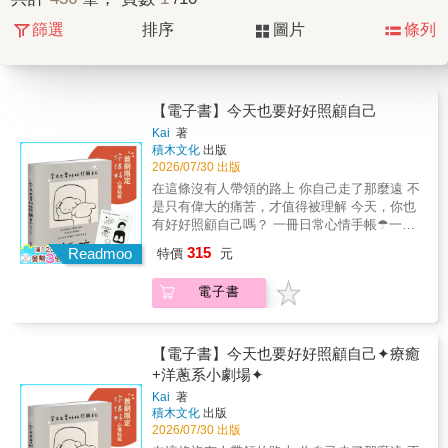
篩選
排序
圖片
條列
【電子書】今天也要好好照顧自己
Kai
著
積木文化
出版
2026/07/30 出版
在這條沒有人帶領的路上 你自己走了那麼遠 不
是只有偉大的痛苦，才值得被理解 今天，你也
有好好照顧自己嗎？ 一冊日常心情手帳☂一幕
幕貼心小劇場 與你一起擁抱生活中的溫柔閃光
315
Readmoo
特價
元
✦Threads單篇破3萬按讚，無數讀者轉發共鳴
✦ ✦療癒+洋蔥系圖文創作者Kai首部精選集✦
電子書
✦收錄全新「兔兔醫生的日常內心檢查」✦ ✦
首刷贈「你很好」滿滿內心戲圖鑑貼紙✦ 「無
論自己被黑暗壓縮得如何尖銳微小，都能被Kai
的圖文溫柔包覆。溫暖、蓬鬆、軟綿的雲朵被
【電子書】今天也要好好照顧自己✦療癒
具現化，就是Kai的創作。」──郭源元 「這本
+洋蔥系小劇場✦
書進入我們的生命，如同它簡單乾淨的風格裡
Kai
著
偶然的明亮色彩，帶著星辰宇宙的柔軟，有一
積木文化
出版
點哀傷，也有一點幸福。翻閱著，就好像看到
2026/07/30 出版
了自己笨拙而努力生活的樣子。每個人都值得