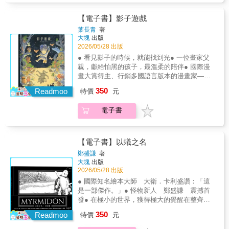
布的旅行 摸布的新朋友 摸布玩遊戲Mobu’s
是怎麼認識的？★孤獨的美食貓，無預警現
Diary 摸布想散步 尋找甜甜圈 亂毛先生
身！夢幻貓咪布丁原來藏在這家店！摸布：今
【電子書】影子遊戲
又是你！ 來吃水果吧Franz and Lisa 弗蘭茲
天要買禮物給主人！傑克：我想去吃貓咪甜甜
葉長青
著
的一天 遇見麗莎 來吃熱狗吧 你明天也會
圈，ROOF！背上藍色小包，帶上地圖，摸布
大塊
出版
在嗎 尼可拉斯來訪The Lonely Foodie Cat
和傑克今天要在小鎮上散步，但這可不是普通
2026/05/28 出版
孤獨的美食貓：早餐 孤獨的美食貓：晚餐
的散步——他們要完成神祕的任務。摸布在
● 看見影子的時候，就能找到光● 一位畫家父
孤獨的美食貓：宵夜Some Days WORK
CHAT CHAT咖啡廳已經打工了一段時間，今
親，獻給怕黑的孩子，最溫柔的陪伴● 國際漫
HARDER 星期六的CHAT CHAT 摸布午睡直
天，他想用自己賺的罐罐，買一份禮物送給親
畫大賞得主、行銷多國語言版本的漫畫家——
播：貓島型 摸布午睡直播：蝦米型 摸布午
愛的主人！走一走迷路、要找人問路，這一切
葉長青——首部繪本創作每到天黑，牆壁上的
睡直播：小蛇型Drafts 後記【後記】《摸布
350
對摸布來說都是新的體驗！就在物色禮物的過
Readmoo
特價
元
影子，都紛紛變成了小男孩眼裡的怪獸。牠們
3》出版啦，非常感謝大家一直以來的支持！這
程中，摸布遇到了一隻奇怪的灰色貓咪。灰色
待在他的床邊、闖入他的夢裡⋯⋯直到那一
次摸布要在小鎮中遊走，畫分鏡前需要先簡單
貓咪到底想要做什麼？摸布和傑克又能否找到
電子書
天，他夢見一隻翅膀上長滿十萬顆星星的大
設計一張小鎮的地圖，模擬一下摸布家會在哪
合適的禮物呢？【CONTENTS】Prologue 摸
鳥，帶他認識了一個奇特的「朋友」。這個朋
裡、和CHAT CHAT咖啡廳之間的路程又有多
布的旅行 摸布的新朋友 摸布玩遊戲Mobu’s
友有一頭亂亂的頭髮、穿著毛皮，他溫柔地牽
遠，也要把不同的小店家、市中心、學校、公
Diary 摸布想散步 尋找甜甜圈 亂毛先生
起男孩的手說：「不要怕，我從你出生，就一
園、車站等等畫出來。我覺得若能完成一張小
【電子書】以蟻之名
又是你！ 來吃水果吧Franz and Lisa 弗蘭茲
直陪著你喔。」沒想到，這個奇特的朋友居然
鎮地圖應該會很可愛吧！但由於只是粗略的構
鄭盛謙
著
的一天 遇見麗莎 來吃熱狗吧 你明天也會
就是男孩的影子。在影子的帶領下，小男孩發
想，所以還不能拍板定案，說不定日後又想再
大塊
出版
在嗎 尼可拉斯來訪The Lonely Foodie Cat
現黑暗不但沒那麼可怕，其中竟然還藏著一場
增添與修改呢。這讓我不禁想到，當作品擁有
2026/05/28 出版
孤獨的美食貓：早餐 孤獨的美食貓：晚餐
閃閃發亮的奇幻探險！「怕黑」是許多孩子共
更遼闊的世界觀，並與劇情緊密相扣時，創作
● 國際知名繪本大師 大衛．卡利盛讚：「這
孤獨的美食貓：宵夜Some Days WORK
同的經歷，這件事，同樣也發生在葉長青的兒
者究竟會如何準備素材呢？感覺會花上更多的
是一部傑作。」● 怪物新人 鄭盛謙 震撼首
HARDER 星期六的CHAT CHAT 摸布午睡直
子身上。期盼自己怕黑的孩子在黑暗中能感受
時間，也更需要腦洞大開。如果有人分享創作
發● 在極小的世界，獲得極大的覺醒在整齊劃
播：貓島型 摸布午睡直播：蝦米型 摸布午
到陪伴、感受到美，這樣的初心，成就了他從
心得，我一定馬上飛奔去聽！下圖的貓咪草稿
一的蟻穴社會裡，每隻螞蟻都共用著同一個名
睡直播：小蛇型Drafts 後記【後記】《摸布
350
漫畫跨足繪本的第一本作品，《影子遊戲》。
Readmoo
是我熱身的時候畫的。右下的白貓其實不止一
特價
元
字——沒有自己的名字。而一隻負責畜養蚜蟲
3》出版啦，非常感謝大家一直以來的支持！這
從初入黑夜的壓抑，到翅膀佈滿群星的大鳥，
隻，城鎮裡存在著許多外表相同的白貓，但他
的工蟻，在一次試圖為蚜蟲標記以利辨識的過
次摸布要在小鎮中遊走，畫分鏡前需要先簡單