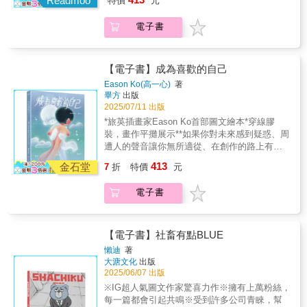
Readmoo
特價
元
問，希望能讓你在資訊龐雜的網路世界中找到
富的創作人生，讓我深受感動，也激起了強烈
屬於自己的初衷和創作能量！** 這本書，是我
的共鳴與敬意。」——盧卡斯｜漫畫家、設計
電子書
這幾年來畫下的情感。它不是一本教人如何成
師【內容介紹】★用幽默畫風與敘事記錄一段
為「更好的人」的繪本，而是一封封寫給自己
血汗又真摯的美國生活。★超高共鳴感的留學
的信，是我在迷惘、孤單、崩潰、快樂與釋懷
生求生指南。★一人一狗一貓，一間沒門的房
之中，用圖像與文字拼湊起的紀錄。你會在書
【電子書】成為喜歡的自己
間，也能過出生命的重量。★笑著講完這些荒
裡看到很多不完美的我，也會看到那些慢慢學
Eason Ko(高一心)
著
謬事，眼角還是會濕。在舊金山對岸、全美前
會放過自己、擁抱不安的我。如果你正好也走
畢方
出版
十危險城市之一的奧克蘭，一個來自台北的女
在一段覺得沒有人懂的路上，那我希望這本書
2025/07/11 出版
生，帶著「先去一年試試看」的心態，誤打誤
能給你一點點溫度。不必被治癒，也不必急著
*旅英插畫家Eason Ko首部圖文繪本*穿線膠
撞展開了長達十年的美國生活旅程。這不是什
改變自己，只要安靜地坐下來，和自己說聲：
裝，畫作平攤展示**如果你對未來感到疑惑、周
麼華麗的美國夢，而是一場處處冒火的即興求
「你已經很好了。」──Eason Ko聯合推薦 隋
遭人的聲音讓你無所適從、在創作的路上有所
生記。《我很多的美國時間》是一部極具畫面
棠∣知名演員卡爾與河豚君∣圖文創作者BirBir巧∣
卡關……，旅英插畫家Eason Ko對自我的探
感、幽默又真實的圖像小說。作者水晶孔以自
413
插畫家、美術老師熊老闆BearBoss∣圖文創作者
金石堂
7
折
特價
元
問，希望能讓你在資訊龐雜的網路世界中找到
嘲與機智的筆調，記錄從台北乖學生蛻變為美
超強∣影片創作者凱凱周∣創作者蜜雪兒張
屬於自己的初衷和創作能量！** 這本書，是我
國邊緣生活藝術家的真實故事：從一開始在動
Michelle∣影片創作者梅森Maysun∣美食創作者
電子書
這幾年來畫下的情感。它不是一本教人如何成
畫學校孤獨掙扎、學貸壓頂，到收養一隻病懨
MAYOWL 喵喔∣插畫家杰司，難搞∣數位創作者
為「更好的人」的繪本，而是一封封寫給自己
懨卻改變她人生的小巴哥「Porky」，再到灣區
瑞秋廖Rachel Liao Illustration∣藝術家河童
的信，是我在迷惘、孤單、崩潰、快樂與釋懷
交友軟體的奇葩歷險、疫情中搶衛生紙的末日
Kasper∣插畫家小凱老師∣時尚美妝專家永恩∣噴
之中，用圖像與文字拼湊起的紀錄。你會在書
日常，以及一段橫跨暴風雪的美國公路之
【電子書】社畜有點BLUE
畫藝術家（依來函順序排列）Eason是在我高
裡看到很多不完美的我，也會看到那些慢慢學
旅……書中用輕鬆的敘述方式，寫下那些異鄉
懶迪
著
中未成為插畫家之前就追蹤的創作者，他的筆
會放過自己、擁抱不安的我。如果你正好也走
求生的狼狽與堅持，也描繪了逐夢過程中的不
大溏文化
出版
觸總能畫出日常裡的溫暖，相信這本書也能像
在一段覺得沒有人懂的路上，那我希望這本書
安、錯愕與心碎，更重要的是：如何從混亂的
2025/06/07 出版
Eason陪伴我一樣陪伴著大家慢慢成長。卡爾
能給你一點點溫度。不必被治癒，也不必急著
生活中抓住一點點溫暖，笑著撐過去。如果你
※IG超人氣圖文作家驚喜力作※擁有上萬粉絲，
與河豚君∕圖文創作者作品細膩，每一幅畫都像
改變自己，只要安靜地坐下來，和自己說聲：
也曾在異地孤軍奮戰，或是被生活搞到懷疑人
每一篇都會引起共鳴※受到許多公司青睞，幫
是對自己說的一句：你很好，慢慢來，就會開
「你已經很好了。」──Eason Ko聯合推薦 隋