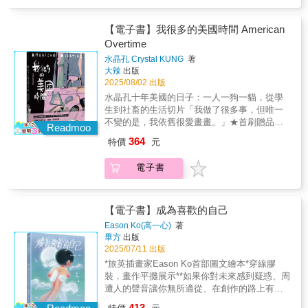
向我們，仔細一看椰子居然是……！★最適合
作品曾入選文化部「第42次中小學生讀物選
急速狂飆的大直路，小心一去不回頭……★開
介」漫畫類、入圍第三屆「原創IP風雲榜」，
車絕對不能超速，否則鬼婆婆可是會找上你
【電子書】我很多的美國時間 American
並被改編為《勇者動畫系列》影集，最新一季
喔……★似乎迷了路的白衣小女孩，指出了她
Overtime
將於2025年上線。
回家的方向……
水晶孔 Crystal KUNG
著
大辣
出版
2025/08/02 出版
水晶孔十年美國的日子：一人一狗一貓，從學
生到社畜的生活切片「我做了很多事，但唯一
不變的是，我依舊很愛畫畫。」★首刷贈品
Readmoo
《波奇狗日子Dog Days of Porky》小小書★★
364
特價
元
水晶孔首部個人生活札記★剛踏入30代的單身
台灣女子記錄下20代初到美國後一人、一貓與
電子書
一狗在美國的求生奮鬥史21歲的時候跑來美國
以為只是待一年，結果看起來這輩子可能都要
耗在這。從學生到社畜，從一個人到多了一隻
狗和一隻貓，以為只是平凡的留學生活，生活
【電子書】成為喜歡的自己
卻遭遇疫情、公司倒閉甚至大風雪？！【跨界
Eason Ko(高一心)
著
推薦】曲家瑞（藝術家、作家、實踐大學媒體
畢方
出版
傳達設計學系副教授）徐譽庭（導演、編劇、
2025/07/11 出版
作家）陳沛珛（漫畫家／繪本創作者）盧卡斯
*旅英插畫家Eason Ko首部圖文繪本*穿線膠
（漫畫家、設計師）阿翰（「阿翰po影片」影
裝，畫作平攤展示**如果你對未來感到疑惑、周
片創作者）「在這個AI當道的年代，水晶孔的
遭人的聲音讓你無所適從、在創作的路上有所
作品仍充滿人情味，為我們創作者帶來力量與
卡關……，旅英插畫家Eason Ko對自我的探
413
希望。看到她在異鄉打拚築夢，建構出這麼豐