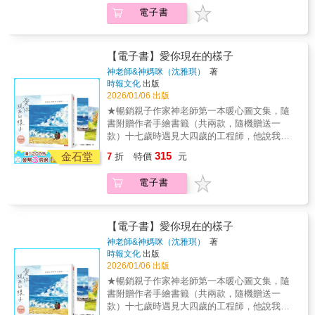
寸：297×420MM）～「公路旅行環冰島～沒有
直擊冰島動物PAPAPA→ 這更是一場用插畫設
電子書
行程、不趕景點，全靠小高潮宇宙～自由～導
計與漫畫拼貼出的「冰島之旅」刊物--～貼腥安
航～」....................小高潮旅行社 色長■ 公路
排～特別收錄！◢ 35篇公路旅行漫畫◢ 上百個
旅行漫畫小誌天空溫泉、彩虹瀑布、彩虹小
旅行汁訊景點圖鑑～細腥繪製～加強推播！◢
屋、陰莖博物館、傑古沙龍冰河湖、龍蝦鎮、
【電子書】愛你現在的樣子
旅行海報的構圖感◢ 設計雜誌的編排感◢ 美美
惠爾火山口、極光……■ 冰島旅遊汁訊圖鑑冰
神老師&神媽咪（沈雅琪）
著
圖鑑的收藏感每一頁都是視覺享受的紙上旅
島地圖、旅行小物、住宿、吃喝、教堂、泡溫
時報文化
出版
行，讓我們一休尼??！??！冰島！■ 次回預告
泉、設計小店、美術館、燈塔、動物
2026/01/06 出版
《小高潮旅行社》為系列刊物，「每季」帶你
PAPAPA……■ 歡迎登上小高潮旅行社首發車--
★暢銷親子作家神老師第一本暖心圖文集，隨
出發一個北歐國家或城市～第2站--瑞典 | 一頁
IKUIKU ICELANDPOV：你想像的冰島只有極
書附贈作者手繪書籤（共兩款，隨機贈送一
頁IKEA型錄的生活提案 第3站--哥本哈根 | 逛一
光和溫泉嗎？跟著色長去旅行，這是一趟多重
款）十七歲時遇見大四歲的工程師，他說我是
本丹麥設計雜誌 第4站--赫爾辛基 | 一本關於芬
高潮的公路之旅！→ 除了朝聖《白日夢冒險
「seagirl」，用無邊的愛和耐心包容我的不成
蘭攝影集 第5站--奧斯陸 | 一間奧斯陸博物館圖
315
王》場景、爬冰川、登火山……還有～◢ 逛美
金石堂
7
折
特價
元
熟。三十年來，一起攜手走過人生中的風風雨
鑑
術館、設計小店◢ 聽音樂節◢ 看教堂、燈塔◢
雨，經歷了無數考驗--我們，依舊是彼此心中最
直擊冰島動物PAPAPA→ 這更是一場用插畫設
電子書
喜歡的模樣。
計與漫畫拼貼出的「冰島之旅」刊物--～貼腥安
排～特別收錄！◢ 35篇公路旅行漫畫◢ 上百個
旅行汁訊景點圖鑑～細腥繪製～加強推播！◢
【電子書】愛你現在的樣子
旅行海報的構圖感◢ 設計雜誌的編排感◢ 美美
神老師&神媽咪（沈雅琪）
著
圖鑑的收藏感每一頁都是視覺享受的紙上旅
時報文化
出版
行，讓我們一休尼??！??！冰島！■ 次回預告
2026/01/06 出版
《小高潮旅行社》為系列刊物，「每季」帶你
★暢銷親子作家神老師第一本暖心圖文集，隨
出發一個北歐國家或城市～第2站--瑞典 | 一頁
書附贈作者手繪書籤（共兩款，隨機贈送一
頁IKEA型錄的生活提案 第3站--哥本哈根 | 逛一
款）十七歲時遇見大四歲的工程師，他說我是
本丹麥設計雜誌 第4站--赫爾辛基 | 一本關於芬