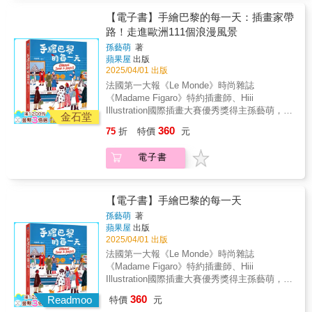
所謂「正常人生」的叛逆。《懶豬不二》不是
勵志書，也不是懶人包。牠只是一隻用自己的
【電子書】手繪巴黎的每一天：插畫家帶
節奏活著的豬。如果你也有點累、有點懶、但
路！走進歐洲111個浪漫風景
還是想笑一下——翻開這本書，讓懶豬不二陪
孫藝萌
著
你躺一會兒。
蘋果屋
出版
2025/04/01 出版
法國第一大報《Le Monde》時尚雜誌
《Madame Figaro》特約插畫師、Hiii
Illustration國際插畫大賽優秀獎得主孫藝萌，用
金石堂
畫筆帶你用巴黎的美好喚醒沉睡的靈魂！ 在這
360
75
折
特價
元
裡，生活不只是柴米油鹽，還有街角的驚喜、
藝術的靈感，以及生活的哲學。 翻開書，走一
電子書
趟無需機票的旅程，沉浸在每一個篇章裡，找
到巴黎般的美好與自由。 & 在巴黎，生活是充
滿儀式感的。旅法藝術家孫藝萌用畫筆記錄下
每一個平凡卻動人的瞬間：咖啡杯上的蒸汽、
【電子書】手繪巴黎的每一天
街角花店的芬芳、露天市集的喧囂和博物館裡
孫藝萌
著
的寧靜。這些場景組成了她在巴黎的每一天，
蘋果屋
出版
也成為她筆下的巴黎風情。 無論是巴黎的經典
2025/04/01 出版
地標，還是隱藏在巷弄深處的小店，每一幅畫
法國第一大報《Le Monde》時尚雜誌
都蘊含著她對巴黎深刻的愛，讓讀者不僅看見
《Madame Figaro》特約插畫師、Hiii
巴黎，更感受到生活的美好與藝術的力量。 ★
Illustration國際插畫大賽優秀獎得主孫藝萌，用
探索巴黎日常的四大主題，找回生活中的驚喜
畫筆帶你用巴黎的美好喚醒沉睡的靈魂！ 在這
360
★ ◆在咖啡館的一角，她畫下巴黎的悠閒日常
Readmoo
特價
元
裡，生活不只是柴米油鹽，還有街角的驚喜、
走進巴黎的咖啡館，點一杯濃縮咖啡，落座窗