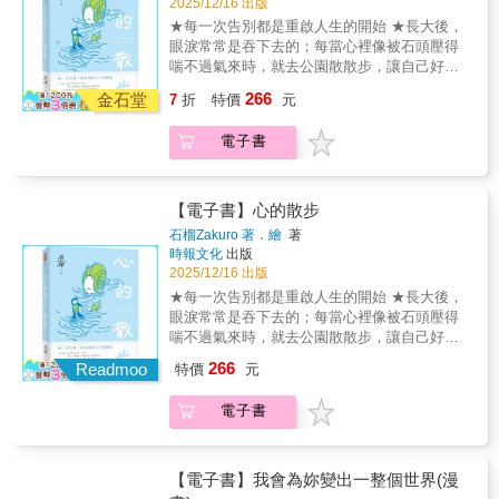
2025/12/16 出版
去重要的人， 對生活漸漸沒了好奇心和期待
藏哲理，寓言一般又神秘又溫暖，催人熱淚的
★每一次告別都是重啟人生的開始 ★長大後，
&hellip;&hellip; 《有件事在悄悄變好》記錄了
深刻故事。★ 動物漫畫作家「帆」，描繪熊與
眼淚常常是吞下去的；每當心裡像被石頭壓得
生活中這些不盡如人意的時刻， 給你意料之外
烏鴉溫馨可愛互動，療癒滿分。
喘不過氣來時，就去公園散散步，讓自己好好
的可愛回應。 四季流轉，事情總會悄悄的變
深呼吸吧！ 失去摯愛的親人後，身體好像出現
266
化。 ★ 精選36篇高人氣全彩圖文漫畫，每篇都
金石堂
7
折
特價
元
了一個黑洞。可傷痛不會自行癒合，只能帶著
讓人獲得小小驚喜，會心一笑。
這個洞，一起活下去&hellip;&hellip; 人氣漫畫
電子書
家石榴Zakuro以靜謐細膩的畫風，描繪一段從
失去到重新出發的療癒旅程。
【電子書】心的散步
石榴Zakuro 著．繪
著
時報文化
出版
2025/12/16 出版
★每一次告別都是重啟人生的開始 ★長大後，
眼淚常常是吞下去的；每當心裡像被石頭壓得
喘不過氣來時，就去公園散散步，讓自己好好
深呼吸吧！ 失去摯愛的親人後，身體好像出現
266
Readmoo
特價
元
了一個黑洞。可傷痛不會自行癒合，只能帶著
這個洞，一起活下去&hellip;&hellip; 人氣漫畫
電子書
家石榴Zakuro以靜謐細膩的畫風，描繪一段從
失去到重新出發的療癒旅程。
【電子書】我會為妳變出一整個世界(漫