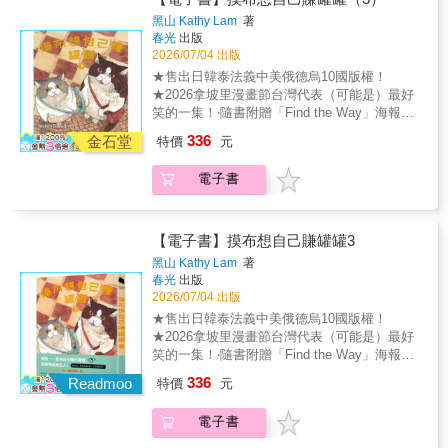
不被理解的事，是否仍然要堅持下去？ ★哪一
黑山 Kathy Lam
著
個瞬間，你突然意識到父母老了&hellip;&hellip;
春光
出版
成年人的崩潰往往是從「無奈」開始的。 在這
2026/07/04 出版
本寫給大人的溫柔情書裡，記錄了「滿目皆是
★售出日韓泰法義中美俄德烏10國版權！
你」的思念、「明知不可為而為之」的勇氣、
★2026拿坡里漫畫節台灣代表（可能是）最好
「我終究錯過你」的遺憾，以及生活中無所適
笑的一集！‧隨書附贈「Find the Way」海報！
從的孤獨，也映照出青春回憶裡的一道道風
（42*36 cm） 摸布……要用自己賺的罐罐，買
336
景。 「這本書太好哭了！完全戳中我的內
金石堂
特價
元
禮物送給主人！（逛街途中突然好睏，睡一下
心。」 「故事溫暖，卻真實得像ㄧ面鏡子。」
沒關係吧？）★ROOF！甜甜圈店到底在
「感覺有人真的能夠理解自己&hellip;&hellip;」
電子書
哪？！摸布和傑克在小鎮迷路，竟然遇到……
★無業遊民弗蘭茲&初出茅廬的麗莎，兩人究竟
是怎麼認識的？★孤獨的美食貓，無預警現
身！夢幻貓咪布丁原來藏在這家店！摸布：今
【電子書】摸布想自己賺罐罐3
天要買禮物給主人！傑克：我想去吃貓咪甜甜
黑山 Kathy Lam
著
圈，ROOF！背上藍色小包，帶上地圖，摸布
春光
出版
和傑克今天要在小鎮上散步，但這可不是普通
2026/07/04 出版
的散步——他們要完成神祕的任務。摸布在
★售出日韓泰法義中美俄德烏10國版權！
CHAT CHAT咖啡廳已經打工了一段時間，今
★2026拿坡里漫畫節台灣代表（可能是）最好
天，他想用自己賺的罐罐，買一份禮物送給親
笑的一集！‧隨書附贈「Find the Way」海報！
愛的主人！走一走迷路、要找人問路，這一切
（42*36 cm） 摸布……要用自己賺的罐罐，買
336
對摸布來說都是新的體驗！就在物色禮物的過
Readmoo
特價
元
禮物送給主人！（逛街途中突然好睏，睡一下
程中，摸布遇到了一隻奇怪的灰色貓咪。灰色
沒關係吧？）★ROOF！甜甜圈店到底在
貓咪到底想要做什麼？摸布和傑克又能否找到
電子書
哪？！摸布和傑克在小鎮迷路，竟然遇到……
合適的禮物呢？【CONTENTS】Prologue 摸
★無業遊民弗蘭茲&初出茅廬的麗莎，兩人究竟