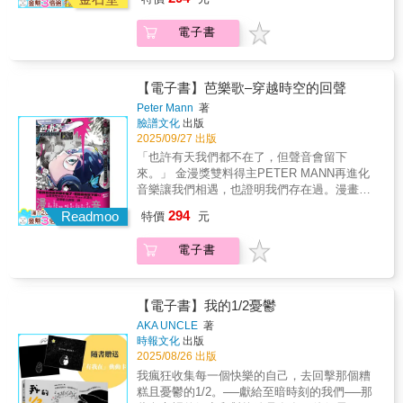
YouTuber 多米多羅｜音樂人－MANDARK、
天差地別？ 出國前飯來張口，出國後沒變鳳
VOOID/透明雜誌 洪申豪、八十八顆芭樂籽 阿
凰，反倒被天鵝欺負； 鼓起勇氣去旁聽設計課
電子書
強、拍謝少年 薑薑｜媒體－《大人的漫畫社》
程，一次又一次被拒絕； 一年內窮遊二十幾個
陳怡靜、樂評人 陳冠亨、尼爾喝牛奶、宇宙電
國家，差點消失在地圖上； 歐洲人的餐桌話題
波｜電影導演－歐洲企劃 山口淳太｜漫畫家－
是政治、經濟、時事、文化，我家怎麼都在聊
谷口菜津子、真造圭伍、星期一回收日｜饒舌
【電子書】芭樂歌–穿越時空的回聲
賺錢？ 尋尋覓覓，好像還是看不見未來的方向
歌手－someshiit 山姆、艾蜜莉 AMILI、陳嫺靜
Peter Mann
著
&hellip;&hellip; 一個人的種種不安、語言與文
Hsien Ching、禪波ZENBØ──齊聲推薦2022
臉譜文化
出版
化的重磅衝擊、對夢想的徬徨和茫然
年，對專輯、插畫、音樂祭視覺設計有著豐富
2025/09/27 出版
&hellip;&hellip;即使沒有找到答案，這些過程都
經驗的Peter Mann，想著以自身創作出發連結
「也許有天我們都不在了，但聲音會留下
豐富了我的筆記本。 我想，世界之大，總會找
跨領域合作，策劃了「芭樂歌」這個企劃。在
來。」 金漫獎雙料得主PETER MANN再進化
到能容納我的那個「空隙」吧？
《芭樂歌》1.0中，Peter畫下了每個人生命中那
音樂讓我們相遇，也證明我們存在過。漫畫書
首別具意義的歌，更第一次讓漫畫真正可以被
店 Mangasick、萬隆租書店 Michael周｜
294
聽見。3年後，帶著對音樂滿滿的愛意，同時還
Readmoo
特價
元
YouTuber 多米多羅｜音樂人－MANDARK、
有更強大的企劃力與畫力，Peter Mann為我們
VOOID/透明雜誌 洪申豪、八十八顆芭樂籽 阿
帶來最新作品《芭樂歌–穿越時空的回聲》。如
電子書
強、拍謝少年 薑薑｜媒體－《大人的漫畫社》
同本次音樂統籌Kuma Liu所說，Peter一直以來
陳怡靜、樂評人 陳冠亨、尼爾喝牛奶、宇宙電
「身為獨立音樂場景的一份子，對於執著於音
波｜電影導演－歐洲企劃 山口淳太｜漫畫家－
樂的人們真的有很入微的觀察及理解。」這次
谷口菜津子、真造圭伍、星期一回收日｜饒舌
【電子書】我的1/2憂鬱
漫畫家更成為創作者，以4篇故事呈現音樂如何
歌手－someshiit 山姆、艾蜜莉 AMILI、陳嫺靜
AKA UNCLE
著
既是一種煩惱、挫折與逃避，同時也是一種救
Hsien Ching、禪波ZENBØ──齊聲推薦2022
時報文化
出版
贖及出口──#01 「小時候，大人都說答案在課
年，對專輯、插畫、音樂祭視覺設計有著豐富
2025/08/26 出版
本裡。活在現代，難道古人能回答我的問題
經驗的Peter Mann，想著以自身創作出發連結
我瘋狂收集每一個快樂的自己，去回擊那個糟
嗎？」斜槓饒舌歌手勝志，創作之路不斷在
跨領域合作，策劃了「芭樂歌」這個企劃。在
糕且憂鬱的1/2。──獻給至暗時刻的我們──那
「現實」與「理想」之間拉扯，某天意外穿越
《芭樂歌》1.0中，Peter畫下了每個人生命中那