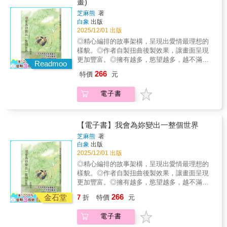
畫)
芝麻熊
著
白象
出版
2025/12/01 出版
◎精心編排的故事架構，呈現出愛情最理想的
樣貌。◎作者自製扭曲後製效果，讓畫面呈現
更加豐富。◎擁有越多，慾望越多，越不滿
Readmoo
足。隨著故事進行一同找尋生命的快樂。新平
266
特價
元
從小便擁有能憑空變出東西的超能力，雖然因
此得到了不少好處，卻也常常被人視為怪胎，
電子書
或是被人利用。他覺得在這世界上，找不到一
個可以真心接受他的人。於是他就決定，在雨
天獨自登山，用最不引人注意的方式，結束自
己性命。就在他站在懸崖邊，準備跳下去的前
【電子書】我會為妳變出一整個世界
一刻，他卻用他的超能力，救了一個正在跌落
芝麻熊
著
山谷的女孩……兩個孤獨靈魂的相遇，會是扭
白象
出版
轉孤獨……還是加倍孤獨……----------「我是為
2025/12/01 出版
了畫出這個結局畫面，才寫出這樣的故事。所
◎精心編排的故事架構，呈現出愛情最理想的
有故事的設定，都是為了呈現出這樣的結
樣貌。◎作者自製扭曲後製效果，讓畫面呈現
局。」---創作心路歷程完整收錄於書末後記最
更加豐富。◎擁有越多，慾望越多，越不滿
美麗的結局，最理想的愛情。芝麻熊邀請你/妳
足。隨著故事進行一同找尋生命的快樂。新平
266
一起，眼淚掉下來，體驗某種幸福的可能性。
金石堂
7
折
特價
元
從小便擁有能憑空變出東西的超能力，雖然因
◎代理經銷：白象文化更多精彩內容請見
此得到了不少好處，卻也常常被人視為怪胎，
http://www.pressstore.com.tw/freereading/9786263
電子書
或是被人利用。他覺得在這世界上，找不到一