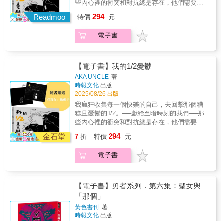
些內心裡的衝突和對抗總是存在，他們需要消
到貌似古代的不知名村落，開始了街頭賣藝的
首別具意義的歌，更第一次讓漫畫真正可以被
失嗎？難道長大後的我，不是被他們完整的
生活，並遇見了想要證明自己的女歌手……一
294
聽見。3年後，帶著對音樂滿滿的愛意，同時還
Readmoo
特價
元
嗎？-■ 隨書附贈：「有我在」動動卡 ■與自己
場古今交流，穿越時空尋找心中答案的奇幻歷
有更強大的企劃力與畫力，Peter Mann為我們
和解的瞬間，就是光進來的起點。隨視角變換
程就此展開！#02「用一首歌的時間，把沒能說
帶來最新作品《芭樂歌–穿越時空的回聲》。如
電子書
圖像，呈現動態變化效果。不要忘記，還有自
出口的話，大聲唱出來吧！」3位高中生想加入
同本次音樂統籌Kuma Liu所說，Peter一直以來
己可以給自己一個擁抱。尺寸：10.7*8.6cm-潮
熱音社，卻被社辦地縛靈般的學長三番兩次阻
「身為獨立音樂場景的一份子，對於執著於音
流藝術家AKA UNCLE用100多幅渲染力極強的
撓。好不容易爭取到可以在成發演出一首歌的
樂的人們真的有很入微的觀察及理解。」這次
插畫，畫出兩個1/2的我。快樂的我，憂鬱的
時間，這場演出也讓他們發現了學長無法說出
【電子書】我的1/2憂鬱
漫畫家更成為創作者，以4篇故事呈現音樂如何
我，有時會進入黑暗的漩渦，有時我會拉住
口的祕密……有些話太晚說，有些話來不及
AKA UNCLE
著
既是一種煩惱、挫折與逃避，同時也是一種救
我。我們內心的衝突和對抗會一直存在，但可
說，有些話很難開口，那就用唱的吧！#03「人
時報文化
出版
贖及出口──#01 「小時候，大人都說答案在課
以並存的吧？可以對抗這個複雜的世界的吧？
生勝利組不會有煩惱吧？」「第一名」是李莉
2025/08/26 出版
本裡。活在現代，難道古人能回答我的問題
它就這樣來了。我彷彿被困在深不見底的黑暗
的標籤，但謎樣的她，在夜晚則化身成另一個
我瘋狂收集每一個快樂的自己，去回擊那個糟
嗎？」斜槓饒舌歌手勝志，創作之路不斷在
中，持續的悲傷、焦慮和恐懼包裹著我。身體
角色，向宇宙發送訊息。「第一名」是陳梅的
糕且憂鬱的1/2。──獻給至暗時刻的我們──那
「現實」與「理想」之間拉扯，某天意外穿越
不斷下沉，想伸手抓住什麼，卻什麼也抓不
目標，求學是為了將來鋪路，努力的背後卻隱
些內心裡的衝突和對抗總是存在，他們需要消
到貌似古代的不知名村落，開始了街頭賣藝的
住。在情緒低谷裡，在最需要被接住的時刻－
藏了對於失敗和未知所感到的恐懼與不安……
失嗎？難道長大後的我，不是被他們完整的
生活，並遇見了想要證明自己的女歌手……一
294
－當情緒內耗成為一種時代通病，我們更需要
金石堂
妳所追求的是別人的影子，而她所追求的是
7
折
特價
元
嗎？-■ 隨書附贈：「有我在」動動卡 ■與自己
場古今交流，穿越時空尋找心中答案的奇幻歷
「慢慢鬆開自己」的能力。也許不是每個人都
光，兩名少女的青春迷幻物語。#04「地球消失
和解的瞬間，就是光進來的起點。隨視角變換
程就此展開！#02「用一首歌的時間，把沒能說
有語言能說出自己的黯淡，這本書會用圖像與
以後，音樂還能為生命帶來什麼？」地球毀滅
電子書
圖像，呈現動態變化效果。不要忘記，還有自
出口的話，大聲唱出來吧！」3位高中生想加入
細語為你命名那些無聲的悲傷，也悄悄點亮心
以後，在外星種主導的外太空，聲音僅僅剩下
己可以給自己一個擁抱。尺寸：10.7*8.6cm-潮
熱音社，卻被社辦地縛靈般的學長三番兩次阻
裡的光。你已經很好了，只是忘了怎麼擁抱自
記錄的作用……兩名少年意外找到關於人類的
流藝術家AKA UNCLE用100多幅渲染力極強的
撓。好不容易爭取到可以在成發演出一首歌的
己。
「音檔」，並一邊摸索一邊拼湊出他們想像中
插畫，畫出兩個1/2的我。快樂的我，憂鬱的
時間，這場演出也讓他們發現了學長無法說出
【電子書】勇者系列．第六集：聖女與
的「音樂」，希望在未來的未來，能夠留下屬
我，有時會進入黑暗的漩渦，有時我會拉住
口的祕密……有些話太晚說，有些話來不及
「那個」
於他們自己的檔案。 漫畫 × 音樂 × 台灣 × 日
我。我們內心的衝突和對抗會一直存在，但可
說，有些話很難開口，那就用唱的吧！#03「人
黃色書刊
著
本｜4篇故事 × 4首原創歌曲音樂統籌 KUMA
以並存的吧？可以對抗這個複雜的世界的吧？
生勝利組不會有煩惱吧？」「第一名」是李莉
時報文化
出版
LIU × 漫畫發行 臉譜出版 × 音樂發行 空氣腦唱
它就這樣來了。我彷彿被困在深不見底的黑暗
的標籤，但謎樣的她，在夜晚則化身成另一個