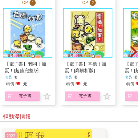
TOP
TOP
1
2
【電子書】老闆！加
【電子書】掌櫃！加
【電
蛋！[超值完整版]
蛋！[高解析版]
蛋！[
老吳
著
老吳
著
老吳
著
99
99
9
特價
元
特價
元
特價
電子書
電子書
輕動漫情報
2022