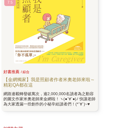
7.5
好書推薦
/ 綜合
【金網獨家】我是照顧者作者米奧老師來啦～
精彩QA都在這
網路連載轉發破萬次，逾2,000,000名讀者為之動容
的圖文作家米奧老師來金網啦！ヽ(●´∀`●)ﾉ 快讓老師
為大家透漏一些創作的小秘辛給讀者們！(*´∀`)~♥