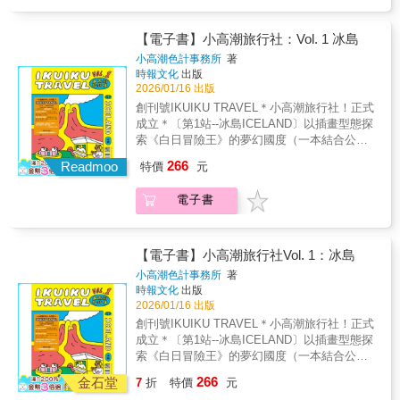
小。風吹來，就變身成好幾個……當你回過神
感，彷彿這份陪伴真的存在於自己的日常裡。
來抬頭看，風又把他吹走了……有一天，有一
圖像與文字彼此留白，營造出舒適、緩慢的閱
隻好奇的小貓靈，偷偷的飛到了人類的世界，
【電子書】小高潮旅行社：Vol. 1 冰島
讀節奏。療癒人心的陪伴感故事沒有強烈的情
遇見了一個孤獨的少女……本書特色：一本從
節推進，也不試圖告訴讀者「應該怎麼做」。
小高潮色計事務所
著
雲朵視角教我們如何鬆一口氣的書本書以「雲
時報文化
出版
它只是溫柔地提醒我們：可以停下來喘口氣，
朵」作為觀看世界的比喻，將成人生活中常見
2026/01/16 出版
可以什麼都不做。你不需要立刻變好，也不必
的低落、焦慮、比較與疲憊，轉化為一種自然
變得更努力，「你已經夠好了。」允許自己短
創刊號IKUIKU TRAVEL＊小高潮旅行社！正式
且被允許的狀態。就像雲朵會變形、會下雨、
暫地柔軟下來，在任何狀態裡，都被好好接
成立＊〔第1站--冰島ICELAND〕以插畫型態探
也會獨自飄著，情緒的起伏並不代表我們不夠
住。規格：17 x 23 x 1cm / 精裝 / 全彩 / 無注
索《白日冒險王》的夢幻國度（一本結合公路
好，而只是生活的一部分。透過這樣的視角，
音。
旅行漫畫＋豐富旅遊汁訊的精彩圖鑑）～感恩
266
邀請讀者換個高度看待日常，讓心慢慢鬆開。
Readmoo
特價
元
的腥 加碼贈～雷克雅維克彩色小屋 海報（尺
獨特的圖文呈現書中結合可愛的幻想角色與城
寸：297×420MM）～「公路旅行環冰島～沒有
市日常的攝影風景，讓想像與現實溫柔交會。
電子書
行程、不趕景點，全靠小高潮宇宙～自由～導
小蝸貓輕輕地出現在熟悉的街景、天空與生活
航～」....................小高潮旅行社 色長■ 公路
片刻之中，使讀者在閱讀時產生強烈的共鳴
旅行漫畫小誌天空溫泉、彩虹瀑布、彩虹小
感，彷彿這份陪伴真的存在於自己的日常裡。
屋、陰莖博物館、傑古沙龍冰河湖、龍蝦鎮、
【電子書】小高潮旅行社Vol. 1：冰島
圖像與文字彼此留白，營造出舒適、緩慢的閱
惠爾火山口、極光……■ 冰島旅遊汁訊圖鑑冰
小高潮色計事務所
著
讀節奏。療癒人心的陪伴感故事沒有強烈的情
島地圖、旅行小物、住宿、吃喝、教堂、泡溫
時報文化
出版
節推進，也不試圖告訴讀者「應該怎麼做」。
泉、設計小店、美術館、燈塔、動物
2026/01/16 出版
它只是溫柔地提醒我們：可以停下來喘口氣，
PAPAPA……■ 歡迎登上小高潮旅行社首發車--
創刊號IKUIKU TRAVEL＊小高潮旅行社！正式
可以什麼都不做。你不需要立刻變好，也不必
IKUIKU ICELANDPOV：你想像的冰島只有極
成立＊〔第1站--冰島ICELAND〕以插畫型態探
變得更努力，「你已經夠好了。」允許自己短
光和溫泉嗎？跟著色長去旅行，這是一趟多重
索《白日冒險王》的夢幻國度（一本結合公路
暫地柔軟下來，在任何狀態裡，都被好好接
高潮的公路之旅！→ 除了朝聖《白日夢冒險
旅行漫畫＋豐富旅遊汁訊的精彩圖鑑）～感恩
住。規格：17 x 23 x 1cm / 精裝 / 全彩 / 無注
266
王》場景、爬冰川、登火山……還有～◢ 逛美
金石堂
7
折
特價
元
的腥 加碼贈～雷克雅維克彩色小屋 海報（尺
音。
術館、設計小店◢ 聽音樂節◢ 看教堂、燈塔◢