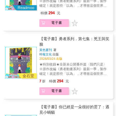
※原作改編《勇者動畫系列》最新一季，製作
期，就只能由我來照顧牠了.....？」 這是一
確定！就是那些「以為」，才導致這個世界紛
本，關於「第一次養貓」的笨拙人類，與「第
Readmoo
爭不斷啊。戰力強大的哥布林「兇王」挺身而
一次被人類收編」的流浪貓， 彼此在磨合中學
294
特價
元
出，推翻勇者國，親自登上王位。這一切，都
會愛與陪伴的故事。 ＊ 【關於阿貓：首席公關
是為了維繫魔族與人類之間岌岌可危的平衡。
擔當】 現任： 譚阿家工作室公關經理（兼任監
電子書
但他唯一的願望，卻是希望哥布林一族不再需
工） 資歷： 從南州街頭浪貓轉職為家貓，目前
要戰鬥，可以永遠過平靜的生活。輔佐兇王的
社交依然在線。 專長： 每日巡邏鄰里、在家款
笑臉，其實是勇者國敗逃者的眼線。無論面對
待阿家的朋友。 興趣： 比起抓老鼠，更熱衷於
哪一方，他都必須擺出最和善、可信的笑容，
【電子書】勇者系列．第七集：兇王與笑
在南州巷弄間發掘有趣的人類。
卻從沒有人問過他內心真正的感受。兇王與笑
臉
臉，都為了他人的幸福，交出了自己的意志。
黃色書刊
著
然而這樣的犧牲，真的能夠被理解嗎？※關於
時報文化
出版
【勇者系列】※這個故事，不僅止於勇者與魔
2026/03/24 出版
族的對立，而是讓讀者一起思考、選擇與理解
★特別收錄★全新未公開番外篇〈我們只是〉
的冒險旅程。無論是勇者、魔王、龍族，甚至
※原作改編《勇者動畫系列》最新一季，製作
是神，都將面對自身信念的衝突。而當善與惡
確定！就是那些「以為」，才導致這個世界紛
不再如此黑白分明，你願意成為怎麼樣的勇
金石堂
爭不斷啊。戰力強大的哥布林「兇王」挺身而
者？本系列作品曾入選文化部「第42次中小學
294
7
折
特價
元
出，推翻勇者國，親自登上王位。這一切，都
生讀物選介」漫畫類、入圍第三屆「原創IP風
是為了維繫魔族與人類之間岌岌可危的平衡。
雲榜」，並被改編為《勇者動畫系列》影集，
電子書
但他唯一的願望，卻是希望哥布林一族不再需
第二季已於2025年上線，並確定製作新一季。
要戰鬥，可以永遠過平靜的生活。輔佐兇王的
笑臉，其實是勇者國敗逃者的眼線。無論面對
哪一方，他都必須擺出最和善、可信的笑容，
【電子書】你已經是一朵很好的雲了：遇
卻從沒有人問過他內心真正的感受。兇王與笑
見小蝸貓
臉，都為了他人的幸福，交出了自己的意志。