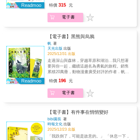
「seagirl」，用無邊的愛和耐心包容我的不成
蘭攝影集 第5站--奧斯陸 | 一間奧斯陸博物館圖
315
Readmoo
特價
元
熟。三十年來，一起攜手走過人生中的風風雨
鑑
雨，經歷了無數考驗--我們，依舊是彼此心中最
電子書
喜歡的模樣。
【電子書】黑熊與烏鴉
帆
著
天光出版
出版
2025/12/31 出版
走過深山與森林，穿越草原和湖泊…我只想著
要與你一起，繼續這趟名為勇氣的旅程。銷售
累積20萬冊，動物漫畫廣受好評的作者．帆最
新力作！形單影隻的黑熊、遇上性格獨樹一幟
196
Readmoo
特價
元
的烏鴉，為了找出素未謀面的「同伴」，展開
了只屬於牠們的冒險故事！★2023年 法國漫畫
電子書
評論家協會「ACBD兒童部門漫畫獎」（Prix
jeunesse ACBD）★2024年 魁北克「青少年圖
書獎」◆ 當「寂寞」遇上「孤獨」……一隻年
輕的亞洲黑熊，獨自生活在日本某處的森林
【電子書】有件事在悄悄變好
裡。自兒時與家人分離之後，牠就再也沒有見
bibi園長
著
過其他的熊，一直因此感到寂寞。某日，膽小
時報文化
出版
的牠遇到了性格獨樹一幟、從小在城市裡長大
2025/12/23 出版
的一隻烏鴉，牠們決定一起踏上旅程，尋找未
「我跌倒了，可能是故意的。」 「休息一下，
曾謀面的同伴和遠在他處的故鄉。牠們穿越了