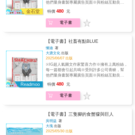
生——這本書，會讓你笑著哭，哭完再撐下
他們量身畫製專屬廣告頁面※與粉絲互動良
花。BirBir巧∕插畫家、美術老師Eason 的筆觸像
棠∣知名演員卡爾與河豚君∣圖文創作者BirBir巧∣
去。
好，常舉辦多種互動活動獲得高度好評送給每
陽光一樣，溫暖又療癒，在畫裡看見迷惘，也
480
插畫家、美術老師熊老闆BearBoss∣圖文創作者
金石堂
特價
元
一個心累每個你送給你隔壁的同事、也一樣心
看見成長的勇氣與光芒！熊老闆BearBoss∕圖文
超強∣影片創作者凱凱周∣創作者蜜雪兒張
累的每個朋友送給每個不想BLUE的你和妳在這
創作者不論是抑鬱的陰影，或是曾經難以言說
Michelle∣影片創作者梅森Maysun∣美食創作者
電子書
個大加班時代，「社畜」已成為這個新世代的
的罪疚。在一幅幅畫作中，彷彿有一雙溫柔的
MAYOWL 喵喔∣插畫家杰司，難搞∣數位創作者
新興代名詞。「社畜」最早是來自日本上班族
手，輕輕地撫平著被遺忘的傷痕，希望每位讀
瑞秋廖Rachel Liao Illustration∣藝術家河童
自嘲的用語，意思為「公司的畜生」，代表會
者能找到心中的那一塊靜謐之地。 超強∕影片創
Kasper∣插畫家小凱老師∣時尚美妝專家永恩∣噴
為了企業而放棄人類的尊嚴，拼命賣力地為企
作者Eason的畫作充滿故事，將追尋生命價值
【電子書】社畜有點BLUE
畫藝術家（依來函順序排列）Eason是在我高
業效勞（不論是否為上班時間）。懶迪(Randy)
的熱情與勇氣，藏進每一筆色彩裡。 凱凱周∕創
懶迪
著
中未成為插畫家之前就追蹤的創作者，他的筆
是一名上班族，同時也是「社畜有點Blue」的
作者不再討好世界，也不再苛責自己。在異國
大溏文化
出版
觸總能畫出日常裡的溫暖，相信這本書也能像
作者。透過他的畫筆與觀察，將每一個上班族
漂泊的每一天，我一點一滴拼湊出屬於我的模
2025/06/07 出版
Eason陪伴我一樣陪伴著大家慢慢成長。卡爾
看到的職場百態與各式各樣的同事們，幻化為
樣。這本書，是一場溫柔的自我認同之旅。 蜜
※IG超人氣圖文作家驚喜力作※擁有上萬粉絲，
與河豚君∕圖文創作者作品細膩，每一幅畫都像
一個個可愛又帶點心累的動物角色，透過這些
雪兒張Michelle∕影片創作者花兒早晚會盛開，
每一篇都會引起共鳴※受到許多公司青睞，幫
是對自己說的一句：你很好，慢慢來，就會開
動物可愛的形象，讓那些令人不想面對的職場
我們有天也一定會燦爛，成為更更更喜歡的自
他們量身畫製專屬廣告頁面※與粉絲互動良
花。BirBir巧∕插畫家、美術老師Eason 的筆觸像
壓力，也能變成使人會心一笑的幽默情景。將
己！梅森Maysun∕美食創作者 Eason的作品光
好，常舉辦多種互動活動獲得高度好評送給每
陽光一樣，溫暖又療癒，在畫裡看見迷惘，也
480
許多上班族的縮影幻化成動物，畫出職場的生
Readmoo
是盯著看就可以療癒我一整天的心情。杰司.難
特價
元
一個心累每個你送給你隔壁的同事、也一樣心
看見成長的勇氣與光芒！熊老闆BearBoss∕圖文
活百態！要讓每個很心累的上班族知道「你不
搞∕數位創作者Eason的文字像畫一樣溫柔真
累的每個朋友送給每個不想BLUE的你和妳在這
創作者不論是抑鬱的陰影，或是曾經難以言說
孤單」！讀者忍不住回響:「這也太好笑了！」
誠，閃爍著小小的光，照進人心裡。瑞秋廖
電子書
個大加班時代，「社畜」已成為這個新世代的
的罪疚。在一幅幅畫作中，彷彿有一雙溫柔的
「笑著笑著，眼淚也漸漸流下來了！」「這裡
Rachel Liao Illustration∕藝術家發現微光，是成
新興代名詞。「社畜」最早是來自日本上班族
手，輕輕地撫平著被遺忘的傷痕，希望每位讀
面的故事，我每天都在上演」「很有共鳴」
為喜歡自己的起點；Eason用他的溫度點亮自
自嘲的用語，意思為「公司的畜生」，代表會
者能找到心中的那一塊靜謐之地。 超強∕影片創
「這也太寫實了…」「好可愛的社畜日常」
己的希望。河童Kasper∕插畫家填滿靈魂空空的
為了企業而放棄人類的尊嚴，拼命賣力地為企
作者Eason的畫作充滿故事，將追尋生命價值
【電子書】三隻腳的食蟹獴與巨人
「好地獄」「這不是⋯⋯我嗎⋯⋯」「我以為
地方！一起閃閃發光！時尚美妝專家小凱老師
業效勞（不論是否為上班時間）。懶迪(Randy)
的熱情與勇氣，藏進每一筆色彩裡。 凱凱周∕創
吳明益
著
你在畫我」「哈哈哈哈哈什麼熱血漫」「有沒
這是一本將生命經歷內化後，用藝術與溫柔筆
是一名上班族，同時也是「社畜有點Blue」的
作者不再討好世界，也不再苛責自己。在異國
大塊
出版
有熟悉的感覺」「笑屎⋯⋯用一下」完全說中
觸描繪出的亮光與勇氣，唯有走過，才能如此
作者。透過他的畫筆與觀察，將每一個上班族
漂泊的每一天，我一點一滴拼湊出屬於我的模
2025/05/30 出版
我🤣為什麼看完有點想哭好貼切，突然有種哀
真實。永恩∕噴畫藝術家
看到的職場百態與各式各樣的同事們，幻化為