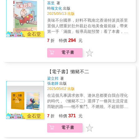
步都像跳著舞，每一步都發出像是骨骼碎裂的
茶里
著
時報文化
出版
聲音。「在那棵巨大到什麼都微不足道的大樹
2025/05/13 出版
前面，尖鼻子仔細挑選了幾片心形的落葉，放
在女孩和Idas面前。接著，牠開始咀嚼其中一
美味不分國界，好料不戰南北香港特派員茶里
片，並用眼神示意他們跟著做。」「呼呼慢
置個人體重於肚外親赴在地美食最前線，帶來
慢，呼呼不要心急，像蝴蝶幼蟲咀嚼樹葉那樣
第一手「滿腹」報導高能預警：看了本書，小
金石堂
渴望，像日昇日落那樣耐心，呼呼我的心聲
心會餓爆！開心的時候，我們會吃。傷心的時
294
7
折
特價
元
啊，就會進到妳的心底呼。」 動物們漸漸地靠
候，更需要吃。吃，不只是為了填飽肚子，更
過來了。牠們圍繞著女孩，就像正準備聽故
是生活的一部分。無論快樂或悲傷，都少不了
電子書
事，或說故事似地。整個世界都安靜了下
它的存在。你今日食咗飯未？你今天吃飯了
來⋯⋯噓。
嗎？你今仔日呷飽未？就算錢錢很少，飯也要
吃飽、吃好！
【電子書】懶豬不二
梁立邦
著
張老師
出版
2025/05/02 出版
在這個凡事講求效率、連休息都要自我合理化
的時代，《懶豬不二》選擇了一條與主流背道
而馳的路——牠不奮鬥、不燃燒、不超前部
署，卻從不否認自己正在活著。這是一部圖文
371
金石堂
7
折
特價
元
隨筆集，也是一隻懶豬的日常觀察筆記。牠說
的話很短，但句句戳心。牠看似無所事事，卻
電子書
不斷在問生活到底為什麼這麼累。每一篇圖
文，都是一種微型反抗：對壓力、對期望、對