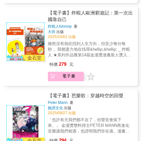
個可以真心接受他的人。於是他就決定，在雨
天獨自登山，用最不引人注意的方式，結束自
己性命。就在他站在懸崖邊，準備跳下去的前
【電子書】炸蝦人歐洲窮遊記：第一次出
一刻，他卻用他的超能力，救了一個正在跌落
國靠自己
山谷的女孩……兩個孤獨靈魂的相遇，會是扭
炸蝦人fshrimp
著
轉孤獨……還是加倍孤獨……----------「我是為
大田
出版
了畫出這個結局畫面，才寫出這樣的故事。所
2025/10/01 出版
有故事的設定，都是為了呈現出這樣的結
雖然沒有就此找到人生方向，但至少每分每
局。」---創作心路歷程完整收錄於書末後記最
秒， 我都盡力地在找尋&hellip;&hellip; _ 炸蝦
美麗的結局，最理想的愛情。芝麻熊邀請你/妳
人 ★系列作品獲第14屆金漫獎漫畫新人獎入圍
一起，眼淚掉下來，體驗某種幸福的可能性。
金石堂
★有笑有淚青春篇章●今年不能錯過的圖文書
◎代理經銷：白象文化更多精彩內容請見
279
特價
元
為什麼別人家小孩可以出國，我就不行？ 我也
http://www.pressstore.com.tw/freereading/9786263
想離開兩坪大的房間，去外面的世界看看
電子書
&hellip;&hellip; 人生的第一個好朋友移民了。
為什麼別人家小孩可以出國，我家都說不行？
不想造成勤儉持家的爸媽負擔、卻又不甘心當
井底之蛙的阿蝦我，只好靠自己了
【電子書】芭樂歌：穿越時空的回聲
&hellip;&hellip; 總之，先想辦法便宜出國吧！
Peter Mann
著
不考慮自費留學，而用低預算考取托福，爭取
臉譜文化
出版
校際交換學生名額；宿舍和同學分租、生活費
2025/09/27 出版
也精打細算；旅遊搭廉價航空、以「沙發衝
「也許有天我們都不在了，但聲音會留下
浪」住當地人家、不買漫遊只連別人
來。」 金漫獎雙料得主PETER MANN再進化
wifi&hellip;&hellip; 這一年，用最有限預算取得
音樂讓我們相遇，也證明我們存在過。漫畫書
最大的經驗！ 本著客家硬頸精神，以為沒什麼
店 Mangasick、萬隆租書店 Michael周｜
294
能難倒我&hellip;&hellip;結果，現實怎麼與期待
金石堂
特價
元