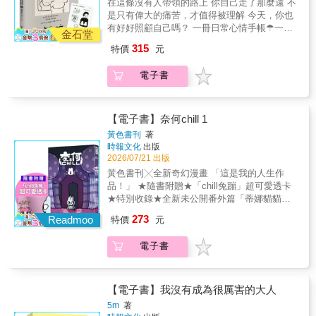
在這條沒有人帶領的路上 你自己走了那麼遠 不
被這本書給深深地擁抱。」──海柔小姐｜涂瀞
是只有偉大的痛苦，才值得被理解 今天，你也
尹 & 「今天醒來，已經是極限」 有時，生活不
有好好照顧自己嗎？ 一冊日常心情手帳☂一幕
一定需要勇往直前， 擁抱焦慮的自己，你已經
金石堂
幕貼心小劇場 與你一起擁抱生活中的溫柔閃光
足夠溫柔。 無論好的壞的，你給我的標籤都不
315
特價
元
✦Threads單篇破3萬按讚，無數讀者轉發共鳴
需要了。 脆弱、困惑、堅定、悔悟， 只想把每
✦ ✦療癒+洋蔥系圖文創作者Kai首部精選集✦
一份心情好好收藏。 「今天就這樣也沒關係」
電子書
✦收錄全新「兔兔醫生的日常內心檢查」✦ ✦
這本書想送給── 在擁擠喧囂的世界感到疲憊的
首刷贈「你很好」滿滿內心戲圖鑑貼紙✦ 「無
你； 厭倦了堅持和勇敢，只想好好感受內心的
論自己被黑暗壓縮得如何尖銳微小，都能被Kai
你； 不想放棄，但想重拾初衷的你。 讓可愛溫
的圖文溫柔包覆。溫暖、蓬鬆、軟綿的雲朵被
【電子書】奈何chill 1
暖的筆觸成為你自我懷疑時的陪伴， 讓一幕幕
具現化，就是Kai的創作。」──郭源元 「這本
貼心小故事給你療癒的力量。 【溫柔推薦】 奇
黃色書刊
著
書進入我們的生命，如同它簡單乾淨的風格裡
時報文化
出版
亞子（圖文創作者） 海狗房東（繪本工作者）
偶然的明亮色彩，帶著星辰宇宙的柔軟，有一
2026/07/21 出版
海柔小姐｜涂瀞尹（作家） 郭源元（圖文創作
點哀傷，也有一點幸福。翻閱著，就好像看到
者） 【共鳴迴響】 「太可愛了，這幾乎就是我
黃色書刊╳全新奇幻漫畫 「這是我的人生作
了自己笨拙而努力生活的樣子。每個人都值得
的一天」 「好療癒，但是對不起，出社會這麼
品！」 ★隨書附贈★「chill兔蹦」超可愛透卡
被這本書給深深地擁抱。」──海柔小姐｜涂瀞
幾年了，在最後我還是忍不住掉眼淚&hellip;」
★特別收錄★全新未公開番外篇「蒂娜貓貓的
尹 & 「今天醒來，已經是極限」 有時，生活不
「突然也想被抱一下了」 「每次滑到你的作
開心生活」 【既然人生總是無可奈何，不妨找
273
一定需要勇往直前， 擁抱焦慮的自己，你已經
Readmoo
特價
元
品，總是會讓我深吸一口氣，然後露出一個微
到自己的chill～】 中年大叔一覺醒來，發現自
足夠溫柔。 無論好的壞的，你給我的標籤都不
笑，謝謝泥」 「你的畫完完全全太會詮釋」
己來到了異世界， 不但變成一隻兔子，而且還
需要了。 脆弱、困惑、堅定、悔悟， 只想把每
電子書
「你的作品真的都很療癒，看到的時候情緒都
超．可．愛！ 要想離開異世界，就必須跨過
一份心情好好收藏。 「今天就這樣也沒關係」
會瞬間平靜下來。」 「細膩的情感傳遞」 「看
「那座橋」。 然而每個人的橋上，都有一個難
這本書想送給── 在擁擠喧囂的世界感到疲憊的
到最後眼眶紅了，謝謝你的畫」 「被鼓勵到了
以面對的怪物。 那個怪物，讓這些人重新思考
你； 厭倦了堅持和勇敢，只想好好感受內心的
&hellip;」 「畫風簡潔，充滿深度。」
了過往的人生。 兔蹦也開始好奇， 自己的橋
【電子書】我沒有成為很厲害的大人
你； 不想放棄，但想重拾初衷的你。 讓可愛溫
上，會有什麼怪物在等著他？ 他再也無法忽視
5m
著
暖的筆觸成為你自我懷疑時的陪伴， 讓一幕幕
心底的聲音── 我到底想做什麼？ 我到底熱愛