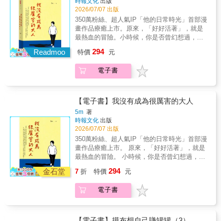
時報文化
出版
貼心小故事給你療癒的力量。 【溫柔推薦】 奇
什麼？ 我到底，過了一個怎麼樣的人生？
2026/07/07 出版
亞子（圖文創作者） 海狗房東（繪本工作者）
350萬粉絲、超人氣IP「他的日常時光」首部漫
海柔小姐｜涂瀞尹（作家） 郭源元（圖文創作
畫作品療癒上市。原來，「好好活著」，就是
者） 【共鳴迴響】 「太可愛了，這幾乎就是我
最熱血的冒險。小時候，你是否曾幻想過，長
的一天」 「好療癒，但是對不起，出社會這麼
大後的自己會是什麼模樣？長大後，被現實磨
幾年了，在最後我還是忍不住掉眼淚&hellip;」
294
Readmoo
特價
元
平了稜角的我們，失去做夢的勇氣，活成了平
「突然也想被抱一下了」 「每次滑到你的作
凡的樣子。但「普通」不是失敗的代名詞，是
品，總是會讓我深吸一口氣，然後露出一個微
電子書
大多數人的真實人生--而這樣的你，其實已經很
笑，謝謝泥」 「你的畫完完全全太會詮釋」
棒了。★暗戀是一個人的兵荒馬亂，怕你知
「你的作品真的都很療癒，看到的時候情緒都
道，又怕你不知道……最怕你裝作不知道。★
會瞬間平靜下來。」 「細膩的情感傳遞」 「看
人生中有太多無謂的努力，對於那些不被理解
到最後眼眶紅了，謝謝你的畫」 「被鼓勵到了
【電子書】我沒有成為很厲害的大人
的事，是否仍然要堅持下去？★哪一個瞬間，
&hellip;」 「畫風簡潔，充滿深度。」
5m
著
你突然意識到父母老了……成年人的崩潰往往
時報文化
出版
是從「無奈」開始的。在這本寫給大人的溫柔
2026/07/07 出版
情書裡，記錄了「滿目皆是你」的思念、「明
350萬粉絲、超人氣IP「他的日常時光」首部漫
知不可為而為之」的勇氣、「我終究錯過你」
畫作品療癒上市。 原來，「好好活著」，就是
的遺憾，以及生活中無所適從的孤獨，也映照
最熱血的冒險。 小時候，你是否曾幻想過，長
出青春回憶裡的一道道風景。「這本書太好哭
大後的自己會是什麼模樣？ 長大後，被現實磨
294
了！完全戳中我的內心。」「故事溫暖，卻真
金石堂
7
折
特價
元
平了稜角的我們，失去做夢的勇氣，活成了平
實得像ㄧ面鏡子。」「感覺有人真的能夠理解
凡的樣子。 但「普通」不是失敗的代名詞，是
自己……」
電子書
大多數人的真實人生--而這樣的你，其實已經很
棒了。 ★暗戀是一個人的兵荒馬亂，怕你知
道，又怕你不知道&hellip;&hellip;最怕你裝作不
知道。 ★人生中有太多無謂的努力，對於那些
【電子書】摸布想自己賺罐罐（3）