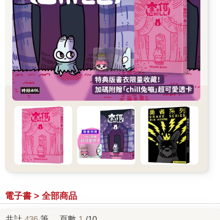
電子書 > 全部商品
共計
436
筆， 頁數
1
/10