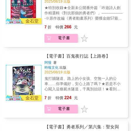
2025/08/19 出版
片金漫獎雙料得主Peter Mann ×冠軍嘻哈歌手
中，持續的悲傷、焦慮和恐懼包裹著我。身體
角色，向宇宙發送訊息。「第一名」是陳梅的
★特別收錄★全新未公開番外篇「吟遊詩人創
YOUNGLEE中毒系樂團 愛はズボーン詩韻電
不斷下沉，想伸手抓住什麼，卻什麼也抓不
目標，求學是為了將來鋪路，努力的背後卻隱
作精選輯《對抗那個的勇者們》」------------------
子饒舌 春ねむりX 創作歌手 林潔心旋律饒舌超
住。在情緒低谷裡，在最需要被接住的時刻－
藏了對於失敗和未知所感到的恐懼與不安……
-※原作改編《勇者動畫系列》榮獲金鐘57最佳
新星SiNNER MOON 一場貫穿過去、現在、
－當情緒內耗成為一種時代通病，我們更需要
金石堂
妳所追求的是別人的影子，而她所追求的是
動畫節目「勇者動畫系列2：狂魔派對」強勢回
未來，與音樂相遇的時空旅行！
「慢慢鬆開自己」的能力。也許不是每個人都
光，兩名少女的青春迷幻物語。#04「地球消失
266
7
折
特價
元
歸！劉冠廷、孫可芳、李國毅 配音演出LINE
有語言能說出自己的黯淡，這本書會用圖像與
以後，音樂還能為生命帶來什麼？」地球毀滅
TV、小公視頻道、小公視YouTube、公視
細語為你命名那些無聲的悲傷，也悄悄點亮心
以後，在外星種主導的外太空，聲音僅僅剩下
電子書
+2025/8/23起 狂歡開趴！-------------------聖女
裡的光。你已經很好了，只是忘了怎麼擁抱自
記錄的作用……兩名少年意外找到關於人類的
愛世人！兩千多年前，「那個」出現了。「那
己。
「音檔」，並一邊摸索一邊拼湊出他們想像中
個」吸收了人們的痛苦，把世界變得一片黑
的「音樂」，希望在未來的未來，能夠留下屬
暗，壯大成勇者和魔族都難以對抗的惡魔。使
【電子書】百鬼夜行誌【上路卷】
於他們自己的檔案。 漫畫 × 音樂 × 台灣 × 日
得雙方也暫時放下宿怨，齊力打擊主要敵人。
阿慢
著
本｜4篇故事 × 4首原創歌曲音樂統籌 KUMA
「那個」的存在，反而成為勇者與魔族理解彼
時報文化
出版
LIU × 漫畫發行 臉譜出版 × 音樂發行 空氣腦唱
此的開端。正當眾人覺得這樣的局面也不壞
2025/08/19 出版
片金漫獎雙料得主Peter Mann ×冠軍嘻哈歌手
時，「那個」徹底崩解了！一切的痛苦竄了出
鬼打牆隧道、路上的小女孩、空無一人的公
YOUNGLEE中毒系樂團 愛はズボーン詩韻電
來，將要吞噬世界，唯有吃掉它的核心，才有
車……你準備好，安心上路了嗎？★若是不小
子饒舌 春ねむりX 創作歌手 林潔心旋律饒舌超
機會化解。於是，聖女勇者做出了決定……※
心闖入這條屍水隧道，千萬別抬頭！★看到公
新星SiNNER MOON 一場貫穿過去、現在、
關於【勇者系列】※這個故事，不是單純的勇
路上撒滿冥紙，後照鏡中就會出現新乘客……
未來，與音樂相遇的時空旅行！
224
者與魔族之戰，而是一場選擇與理解的冒險旅
金石堂
7
折
特價
元
★夜半搭上的這輛公車，究竟載滿的是人，還
程。無論是勇者、魔王、龍族，甚至是神，都
是幽靈？★有個女人每夜來我的夢裡找手，我
將面對自身信念的衝突。而當善與惡不再如此
電子書
只好把手給了她……★一個拿著椰子的女人衝
黑白分明，你願意成為怎麼樣的勇者？本系列
向我們，仔細一看椰子居然是……！★最適合
作品曾入選文化部「第42次中小學生讀物選
急速狂飆的大直路，小心一去不回頭……★開
介」漫畫類、入圍第三屆「原創IP風雲榜」，
車絕對不能超速，否則鬼婆婆可是會找上你
【電子書】勇者系列／第六集：聖女與
並被改編為《勇者動畫系列》影集，最新一季