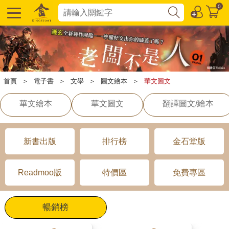
0
首頁
＞
電子書
＞
文學
＞
圖文繪本
＞
華文圖文
華文繪本
華文圖文
翻譯圖文/繪本
新書出版
排行榜
金石堂版
Readmoo版
特價區
免費專區
暢銷榜