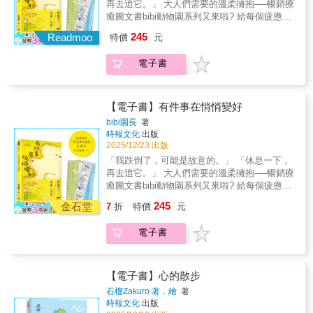
再去追它。」 大人們需要的溫柔擁抱──暢銷療
山脈、森林、草原、火山和湖泊，路途中與
癒圖文書bibi動物園系列又來啦? 給每個疲憊脆
鹿、貓頭鷹、蒼鷺和野豬等許多動物相遇，看
弱的大人，每個被迫懂事的孩子。 在搖搖欲墜
245
見許多風景、一起分享也創造許多回憶——究
Readmoo
特價
元
的世界，抱住搖搖晃晃的你。 百萬粉絲、千萬
竟這趟旅程，能否讓牠們找到「無可取代的夥
按讚、上億點閱 療癒小漫畫的天花板！ 讀者
伴」呢？而傳說中「能實現願望」的八咫烏大
電子書
100%五星好評★★★★★ ★★ 療癒推薦 ★★
神，又會幫助牠們達成願望嗎？◆ 寓言一般的
87小兔｜插畫家 weiweiboy｜可愛大王 黃之盈
美麗故事，找尋「自我」與「夥伴」的無價旅
｜暢銷作家、諮商心理師 陳志恆｜諮商心理
程本書是系列作累銷超過20萬冊、深受讀者喜
師、暢銷作家 詹奇奇｜IG人氣書評家 （依首字
【電子書】有件事在悄悄變好
愛的動物漫畫作家「帆」，以與過往作品截然
筆畫排序） 回頭看過去一年， 我們總在經歷覺
bibi園長
著
不同的敘事方法所創作的最全新作品。藉由描
得「我要完蛋了」的時刻。 遲到了、考壞了、
時報文化
出版
繪一部令人動容的動物友誼故事，作者帆在看
做錯選擇了、被裁員了， 錯過重要的時刻、失
2025/12/23 出版
似溫馨可愛的日常友情互動中，蘊藏了細膩且
去重要的人， 對生活漸漸沒了好奇心和期待
「我跌倒了，可能是故意的。」 「休息一下，
發人深省的哲理。透過兩隻動物的眼睛，人類
&hellip;&hellip; 《有件事在悄悄變好》記錄了
再去追它。」 大人們需要的溫柔擁抱──暢銷療
與動物、自我與群體、環境與自然……之間的
生活中這些不盡如人意的時刻， 給你意料之外
癒圖文書bibi動物園系列又來啦? 給每個疲憊脆
種種衝突與矛盾，都在這趟令人感動的旅程
的可愛回應。 四季流轉，事情總會悄悄的變
弱的大人，每個被迫懂事的孩子。 在搖搖欲墜
上，自然而然地一一顯現。結局令人深深感
245
化。 ★ 精選36篇高人氣全彩圖文漫畫，每篇都
金石堂
7
折
特價
元
的世界，抱住搖搖晃晃的你。 百萬粉絲、千萬
動，同時也在心裡埋下了「勇氣」的種子。
讓人獲得小小驚喜，會心一笑。
按讚、上億點閱 療癒小漫畫的天花板！ 讀者
「我已經能夠決定，自己想要前進的方向
電子書
100%五星好評★★★★★ ★★ 療癒推薦 ★★
了。」黑夜裡依靠著微微的光，朝未知明天再
87小兔｜插畫家 weiweiboy｜可愛大王 黃之盈
邁出一步……苦澀卻溫暖，寓言一般的美麗故
｜暢銷作家、諮商心理師 陳志恆｜諮商心理
事——【隨書贈送，黑熊與烏鴉「一路有你」
師、暢銷作家 詹奇奇｜IG人氣書評家 （依首字
書籤卡】尺寸：15×5cm【本書特色】★
【電子書】心的散步
筆畫排序） 回頭看過去一年， 我們總在經歷覺
Amazon4.8星，毛茸茸～暖呼呼～全球讀者感
石榴Zakuro 著．繪
著
得「我要完蛋了」的時刻。 遲到了、考壞了、
動大好評！★ 2023年法國ACBD兒童漫畫獎、
時報文化
出版
做錯選擇了、被裁員了， 錯過重要的時刻、失
2024年魁北克青少年圖書獎，獲獎作品。 ★ 蘊