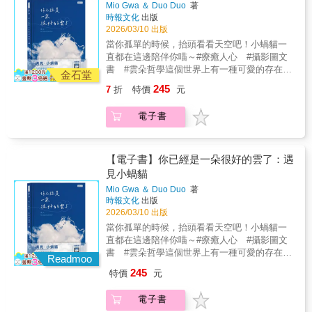
Mio Gwa ＆ Duo Duo
著
然而這樣的犧牲，真的能夠被理解嗎？※關於
時報文化
出版
【勇者系列】※這個故事，不僅止於勇者與魔
2026/03/10 出版
族的對立，而是讓讀者一起思考、選擇與理解
當你孤單的時候，抬頭看看天空吧！小蝸貓一
的冒險旅程。無論是勇者、魔王、龍族，甚至
直都在這邊陪伴你喵～#療癒人心 #攝影圖文
是神，都將面對自身信念的衝突。而當善與惡
書 #雲朵哲學這個世界上有一種可愛的存在，
不再如此黑白分明，你願意成為怎麼樣的勇
金石堂
叫做「小貓靈」。他們看起來像是由雲朵組成
者？本系列作品曾入選文化部「第42次中小學
245
7
折
特價
元
的小貓，很透明、很輕盈，藏在雲裡面。只有
生讀物選介」漫畫類、入圍第三屆「原創IP風
你停下來，靜下心去看才能看見。他們似乎會
雲榜」，並被改編為《勇者動畫系列》影集，
電子書
隨著風變化，有時候變得很大，有時候變得很
第二季已於2025年上線，並確定製作新一季。
小。風吹來，就變身成好幾個……當你回過神
來抬頭看，風又把他吹走了……有一天，有一
隻好奇的小貓靈，偷偷的飛到了人類的世界，
【電子書】你已經是一朵很好的雲了：遇
遇見了一個孤獨的少女……本書特色：一本從
見小蝸貓
雲朵視角教我們如何鬆一口氣的書本書以「雲
Mio Gwa ＆ Duo Duo
著
朵」作為觀看世界的比喻，將成人生活中常見
時報文化
出版
的低落、焦慮、比較與疲憊，轉化為一種自然
2026/03/10 出版
且被允許的狀態。就像雲朵會變形、會下雨、
當你孤單的時候，抬頭看看天空吧！小蝸貓一
也會獨自飄著，情緒的起伏並不代表我們不夠
直都在這邊陪伴你喵～#療癒人心 #攝影圖文
好，而只是生活的一部分。透過這樣的視角，
書 #雲朵哲學這個世界上有一種可愛的存在，
邀請讀者換個高度看待日常，讓心慢慢鬆開。
Readmoo
叫做「小貓靈」。他們看起來像是由雲朵組成
獨特的圖文呈現書中結合可愛的幻想角色與城
245
特價
元
的小貓，很透明、很輕盈，藏在雲裡面。只有
市日常的攝影風景，讓想像與現實溫柔交會。
你停下來，靜下心去看才能看見。他們似乎會
小蝸貓輕輕地出現在熟悉的街景、天空與生活
電子書
隨著風變化，有時候變得很大，有時候變得很
片刻之中，使讀者在閱讀時產生強烈的共鳴