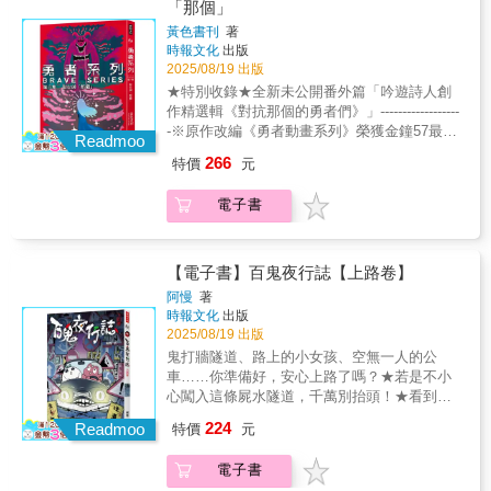
喔……★似乎迷了路的白衣小女孩，指出了她
「那個」
將於2025年上線。
回家的方向……
黃色書刊
著
時報文化
出版
2025/08/19 出版
★特別收錄★全新未公開番外篇「吟遊詩人創
作精選輯《對抗那個的勇者們》」------------------
-※原作改編《勇者動畫系列》榮獲金鐘57最佳
Readmoo
動畫節目「勇者動畫系列2：狂魔派對」強勢回
266
特價
元
歸！劉冠廷、孫可芳、李國毅 配音演出LINE
TV、小公視頻道、小公視YouTube、公視
電子書
+2025/8/23起 狂歡開趴！-------------------聖女
愛世人！兩千多年前，「那個」出現了。「那
個」吸收了人們的痛苦，把世界變得一片黑
暗，壯大成勇者和魔族都難以對抗的惡魔。使
【電子書】百鬼夜行誌【上路卷】
得雙方也暫時放下宿怨，齊力打擊主要敵人。
阿慢
著
「那個」的存在，反而成為勇者與魔族理解彼
時報文化
出版
此的開端。正當眾人覺得這樣的局面也不壞
2025/08/19 出版
時，「那個」徹底崩解了！一切的痛苦竄了出
鬼打牆隧道、路上的小女孩、空無一人的公
來，將要吞噬世界，唯有吃掉它的核心，才有
車……你準備好，安心上路了嗎？★若是不小
機會化解。於是，聖女勇者做出了決定……※
心闖入這條屍水隧道，千萬別抬頭！★看到公
關於【勇者系列】※這個故事，不是單純的勇
路上撒滿冥紙，後照鏡中就會出現新乘客……
224
者與魔族之戰，而是一場選擇與理解的冒險旅
Readmoo
特價
元
★夜半搭上的這輛公車，究竟載滿的是人，還
程。無論是勇者、魔王、龍族，甚至是神，都
是幽靈？★有個女人每夜來我的夢裡找手，我
將面對自身信念的衝突。而當善與惡不再如此
電子書
只好把手給了她……★一個拿著椰子的女人衝
黑白分明，你願意成為怎麼樣的勇者？本系列