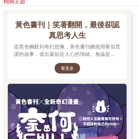
相關主題
黃色書刊｜笑著翻開，最後卻認
真思考人生
從黑色幽默到奇幻想像，黃色書刊總能用看似荒
謬的故事，道出最貼近人心的情緒。無論是人生
的迷惘、成長的掙扎，或是生活裡那些哭笑不得
看更多
的瞬間，都在他的筆下化成令人會心一笑、又忍
不住深思的作品。最新長篇《奈何chill》以中年
男子變成兔子的異世界冒險，開啟全新故事篇
章，更推出限量書衣版值得收藏。無論是第一次
認識黃色書刊，或想一次補齊歷年代表作，這裡
都是走進黃色書刊漫畫世界的最佳入口。