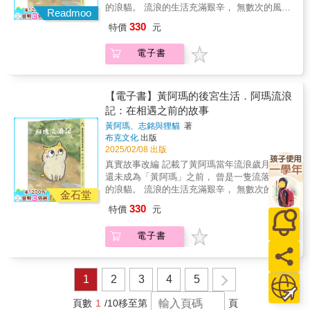
二的觀光路線，探索最道地的巴黎生活方式。
城。從羅浮宮到奧塞美術館，從小型私人美術
的浪貓。 流浪的生活充滿艱辛， 無數次的風雨
一無所缺》這本全彩精裝繪本漫畫，用溫暖的
Readmoo
【特色2】插畫家的巴黎筆記，讓你愛上這座城
館到街頭藝術。作者的畫作記錄了她與藝術作
與磨難， 甚至還飽受人類的欺負與傷害。 在重
色調與筆觸，生動的圖像與對話，療癒每顆受
市 書中每一幅插畫都來自作者的親身經歷，透
330
特價
元
品的相遇，無論是在博物館裡凝視一幅畫作，
重困境中， 他終究挺過了一切， 一步步走過崎
傷的心靈，陪伴你繼續前行。
過精美的插畫與故事，將巴黎的點滴生活與文
還是在街頭捕捉一位行人的姿態，這些點滴都
嶇的命運， 最終從一隻流浪貓，化身成為萬眾
化風情真實地展現在讀者面前。 【特色3】實
電子書
成為筆下的作品。 ◆從巴黎延伸到世界，她捕
敬仰的後宮之主。 這是屬於他的傳奇，也是最
用又浪漫！多元主題激發你的旅遊靈感 從咖啡
捉了世界各地的風景 巴黎，不僅是她的靈感來
美妙的生命詩篇。 〔志銘〕 阿瑪以前是過怎麼
館到博物館，從市集到河畔，不僅可以紙上遊
源，也是她探索世界的起點。在阿姆斯特丹的
樣的生活呢？這是從與阿瑪第一天相遇後就一
覽巴黎，更能快速掌握巴黎的旅遊資訊，為你
運河邊，在西班牙的熱情陽光下，在冰島的極
直想知道的疑問。 回想到當初剛撿到阿瑪的時
【電子書】黃阿瑪的後宮生活．阿瑪流浪
的旅行注入靈感與情調。 【特色4】每一頁都
光裡，她繼續用畫筆記錄旅行的每一站，讓讀
候，只要我們每當把手靠近他的臉，他就會不
記：在相遇之前的故事
是一幅作品，適合收藏與贈禮 不論是插畫愛好
者感受更多元的文化與風景。 ◎本書4大特色
自覺瞇上眼睛並且閃避，屢試不爽，所以很直
者，還是嚮往巴黎文化的人，這本書都適合收
黃阿瑪、志銘與狸貓
著
【特色1】巴黎專家帶路！深入每個角落的私房
覺的，我們想像著：「阿瑪以前是不是被人打
藏。書中的每一幅畫作都充滿溫度與故事，每
布克文化
出版
推薦 作者生活於巴黎多年，熟悉這座城市的每
過巴掌？」加上剛來的時候阿瑪曾因為發情而
2025/02/08 出版
次翻閱，都能感受到巴黎的浪漫氛圍。 & ◎好
一條街道與每一家特色小店，帶你走出獨一無
亂尿尿，並發生在狸貓老家抓破紗窗事件，更
評推薦（依首字筆劃排序） & 「這是一本風格
真實故事改編 記載了黃阿瑪當年流浪歲月 阿瑪
二的觀光路線，探索最道地的巴黎生活方式。
猜測：「他是不是逃家出來的貓？」而這些，
鮮明也令人印象深刻的圖文書，作者以獨特輕
還未成為「黃阿瑪」之前， 曾是一隻流落街頭
【特色2】插畫家的巴黎筆記，讓你愛上這座城
就是這本漫畫的源起吧，一切都是從最初的這
快的筆觸線條，刻畫出生活的美感。」 ──專業
的浪貓。 流浪的生活充滿艱辛， 無數次的風雨
市 書中每一幅插畫都來自作者的親身經歷，透
個小動作而衍生出來的故事。 「好想知道他以
金石堂
畫家․王傑 & 「一直很喜歡萌萌自由奔放且充
與磨難， 甚至還飽受人類的欺負與傷害。 在重
過精美的插畫與故事，將巴黎的點滴生活與文
前發生什麼事情。」我覺得這個想法會出現在
330
特價
元
滿童趣的畫風，讓我感受到生活就該如此的美
重困境中， 他終究挺過了一切， 一步步走過崎
化風情真實地展現在讀者面前。 【特色3】實
家中寵物曾經流浪過的人身上，總會一直幻想
好與自由，值得收藏的好書。」 ──Sammi環
嶇的命運， 最終從一隻流浪貓，化身成為萬眾
用又浪漫！多元主題激發你的旅遊靈感 從咖啡
他們從前的遭遇，這些流浪動物們的故事，是
電子書
球旅繪․王嘉玲 & 「好好生活，想畫就畫，日
敬仰的後宮之主。 這是屬於他的傳奇，也是最
館到博物館，從市集到河畔，不僅可以紙上遊
在遇到我們之後才開始，在此之前他遇見什麼
子多美妙啊！在圖文中看見了純粹與簡單，喜
美妙的生命詩篇。 〔志銘〕 阿瑪以前是過怎麼
覽巴黎，更能快速掌握巴黎的旅遊資訊，為你
人、遭遇過什麼事情，我們完全無法得知，所
歡作者的配色，以及那隨性而堅定的筆觸，將
樣的生活呢？這是從與阿瑪第一天相遇後就一
的旅行注入靈感與情調。 【特色4】每一頁都
以種種猜測總是盤踞在我們內心深處，某天便
對畫畫的熱愛，真實地融入了生活。」 ──水彩
直想知道的疑問。 回想到當初剛撿到阿瑪的時
1
2
3
4
5
是一幅作品，適合收藏與贈禮 不論是插畫愛好
突然想：「乾脆把我們腦海中想像的故事畫出
插畫家․呂麗秋Rachel愛畫畫 & 「本書作者使
候，只要我們每當把手靠近他的臉，他就會不
者，還是嚮往巴黎文化的人，這本書都適合收
來好了！」關於那些與阿瑪相遇之前的故事。
用圖文的方式記錄在巴黎的生活，每頁都有滿
自覺瞇上眼睛並且閃避，屢試不爽，所以很直
頁數
1
/10
移至第
頁
藏。書中的每一幅畫作都充滿溫度與故事，每
〔狸貓〕 這篇漫畫的架構組成是從我們對阿瑪