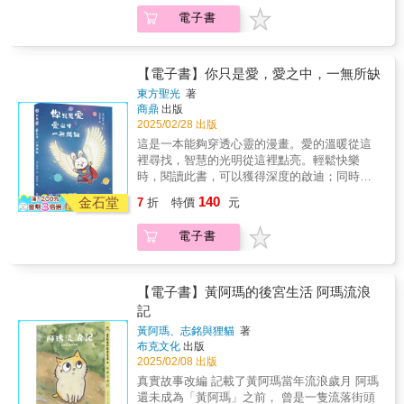
藝術的靈感，以及生活的哲學。 翻開書，走一
邊，靜靜觀察這座城市的人群與街道。透過她
電子書
趟無需機票的旅程，沉浸在每一個篇章裡，找
的畫筆，你能看到生活的慢節奏：服務生熟練
到巴黎般的美好與自由。 & 在巴黎，生活是充
地端起托盤，外帶的顧客匆匆離去，桌上的花
滿儀式感的。旅法藝術家孫藝萌用畫筆記錄下
束隨風微微搖曳。這些場景，平凡而美好。 ◆
每一個平凡卻動人的瞬間：咖啡杯上的蒸汽、
【電子書】你只是愛，愛之中，一無所缺
在市集間穿梭，她記錄了市井的生機與熱鬧 巴
街角花店的芬芳、露天市集的喧囂和博物館裡
東方聖光
著
黎的跳蚤市場、露天市集，不僅是購物的地
的寧靜。這些場景組成了她在巴黎的每一天，
商鼎
出版
方，更是故事的交匯處。她描繪攤販的笑容，
也成為她筆下的巴黎風情。 無論是巴黎的經典
2025/02/28 出版
畫下人們挑選蔬果時的專注。還有那堆放著復
地標，還是隱藏在巷弄深處的小店，每一幅畫
這是一本能夠穿透心靈的漫畫。愛的溫暖從這
古書籍的小攤，陽光灑在泛黃的書頁上，彷彿
都蘊含著她對巴黎深刻的愛，讓讀者不僅看見
裡尋找，智慧的光明從這裡點亮。輕鬆快樂
在講述過去的故事。 ◆在博物館與街頭，她找
巴黎，更感受到生活的美好與藝術的力量。 ★
時，閱讀此書，可以獲得深度的啟迪；同時更
到藝術的靈感與生活的哲學 巴黎是一座藝術之
探索巴黎日常的四大主題，找回生活中的驚喜
重要的，這本書還將陪伴你度過生命中每次的
城。從羅浮宮到奧塞美術館，從小型私人美術
140
★ ◆在咖啡館的一角，她畫下巴黎的悠閒日常
金石堂
7
折
特價
元
孤獨與徬徨。以愛的光明，來溫暖你的心靈。
館到街頭藝術。作者的畫作記錄了她與藝術作
走進巴黎的咖啡館，點一杯濃縮咖啡，落座窗
以寬恕的溫暖，來喚醒你靈魂深處的愛。擁有
品的相遇，無論是在博物館裡凝視一幅畫作，
邊，靜靜觀察這座城市的人群與街道。透過她
電子書
一顆真實不隱藏的心，一顆溫暖利他的心，不
還是在街頭捕捉一位行人的姿態，這些點滴都
的畫筆，你能看到生活的慢節奏：服務生熟練
論外界紛雜，你都是純潔的。愛並不是你愛
成為筆下的作品。 ◆從巴黎延伸到世界，她捕
地端起托盤，外帶的顧客匆匆離去，桌上的花
我、我愛你，不是被美醜、富窮影響的執著妄
捉了世界各地的風景 巴黎，不僅是她的靈感來
束隨風微微搖曳。這些場景，平凡而美好。 ◆
想，不是強迫自己去「愛」。沒有指責、沒有
源，也是她探索世界的起點。在阿姆斯特丹的
【電子書】黃阿瑪的後宮生活 阿瑪流浪
在市集間穿梭，她記錄了市井的生機與熱鬧 巴
否定，只有寬恕與溫暖，只有接納與愛。痛苦
運河邊，在西班牙的熱情陽光下，在冰島的極
記
黎的跳蚤市場、露天市集，不僅是購物的地
是如何產生的？當內心的訴求，得不到滿足之
光裡，她繼續用畫筆記錄旅行的每一站，讓讀
方，更是故事的交匯處。她描繪攤販的笑容，
黃阿瑪、志銘與狸貓
著
時，所以你的看見，是在心中，而不是眼中。
者感受更多元的文化與風景。 ◎本書4大特色
布克文化
出版
畫下人們挑選蔬果時的專注。還有那堆放著復
人生有很多痛苦與無奈，很多想得而不可得，
【特色1】巴黎專家帶路！深入每個角落的私房
2025/02/08 出版
古書籍的小攤，陽光灑在泛黃的書頁上，彷彿
先做回真實的心吧，想反抗就反抗，不要扭曲
推薦 作者生活於巴黎多年，熟悉這座城市的每
在講述過去的故事。 ◆在博物館與街頭，她找
真實故事改編 記載了黃阿瑪當年流浪歲月 阿瑪
自己的靈魂，唯有心安理得，平心靜氣的心，
一條街道與每一家特色小店，帶你走出獨一無
到藝術的靈感與生活的哲學 巴黎是一座藝術之
還未成為「黃阿瑪」之前， 曾是一隻流落街頭
才具有寬恕的能力。讓《你只是愛，愛之中，