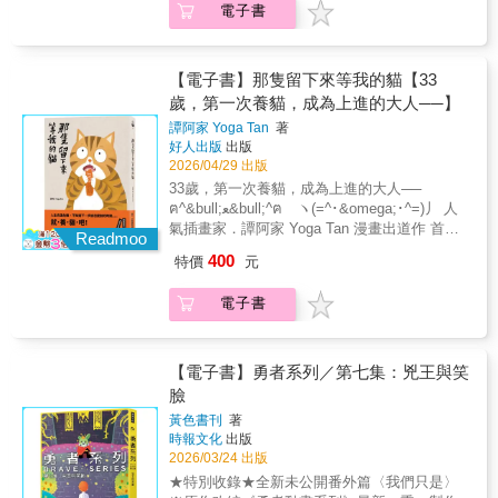
葉長青讓「黑」與「影子」從可怕的怪物，轉
們大多是不同的獨立個體。希望大家這次也覺
電子書
程中，猛然驚覺：如果身邊的同類都一模一
設計一張小鎮的地圖，模擬一下摸布家會在哪
化為最了解自己的守護者。《影子遊戲》有著
得這個故事有趣！謝謝大家閱讀到最後。
樣，那「我」究竟是誰？ 怪物新人，鄭盛謙，
裡、和CHAT CHAT咖啡廳之間的路程又有多
電影般的絕美畫面，畫面中一隻又一隻可愛的
第一本作品《以蟻之名》，是以希臘神話「密
遠，也要把不同的小店家、市中心、學校、公
小生物，是他給孩子們最溫暖的祝福——希望
爾米頓人」——忠誠、盲目服從的螞蟻人——
園、車站等等畫出來。我覺得若能完成一張小
【電子書】那隻留下來等我的貓【33
你們在夜晚不只有害怕，也有奇幻、安靜與美
為原型，全新演繹的現代無字繪本。《以蟻之
鎮地圖應該會很可愛吧！但由於只是粗略的構
歲，第一次養貓，成為上進的大人──】
好。懷抱著對孩子的愛，期盼每孩子在閉上眼
名》以極其細膩的筆觸，精準捕捉螞蟻、昆蟲
想，所以還不能拍板定案，說不定日後又想再
睛的時刻，都能感受到力量。《影子遊戲》是
譚阿家 Yoga Tan
著
的微觀世界，以單色、無聲的形式，創造了一
增添與修改呢。這讓我不禁想到，當作品擁有
好人出版
出版
葉長青作為父親，為孩子量身打造的夢幻之
個「花花世界」。即便是在極小的世界，也能
更遼闊的世界觀，並與劇情緊密相扣時，創作
2026/04/29 出版
作。一致推薦（依姓名筆畫排序）CROTER
獲得極大的覺醒。默默推薦（依姓名筆畫排
者究竟會如何準備素材呢？感覺會花上更多的
插畫家「光照見世界，影照見內心；認識陰
33歲，第一次養貓，成為上進的大人──
序）Davide Cali（大衛．卡利） 國際知名繪
時間，也更需要腦洞大開。如果有人分享創作
影，便能走進整座想像的森林。」角斯 神怪
ฅ^&bull;ﻌ&bull;^ฅ ヽ(=^･&omega;･^=)丿 人
本大師紀金慶 臺灣師範大學助理教授馬尼尼
心得，我一定馬上飛奔去聽！下圖的貓咪草稿
畫家「一翻開繪本就難以停下來，結局更是令
氣插畫家．譚阿家 Yoga Tan 漫畫出道作 首度
為 作家黃仕傑 金鐘外景節目主持人／科普
Readmoo
是我熱身的時候畫的。右下的白貓其實不止一
人驚喜！這是影子與光，充滿愛與奇想的對
分享自己和筆下貓咪的相遇 全彩印刷 &times;
書籍作者
隻，城鎮裡存在著許多外表相同的白貓，但他
400
特價
元
話，也是父親給孩子的勇氣之歌！」海狗房
A5 大開本 除了完整故事，還特別收錄貓咪與
們大多是不同的獨立個體。希望大家這次也覺
東 繪本工作者
工作照！ 人生充滿危機，不知道下一步該怎麼
得這個故事有趣！謝謝大家閱讀到最後。
電子書
辦的時候， 就養貓吧！ 在台北工作了十年（並
且是完全狗派）的阿家， 在某一次意外被資遣
後，不想再找工作了，決定搬回屏東老家， 想
重新開始，但其實一片迷惘， 想著從自己喜歡
【電子書】勇者系列／第七集：兇王與笑
的畫畫開始吧！進入了一段無業、療傷的時
臉
間。 那段時間，一隻個性親人、愛撒嬌的流浪
黃色書刊
著
貓， 常常出現在家裡後面的菜園。 牠自由地遊
時報文化
出版
走在鎮上的餵養人之間， 像是誰都可以，又不
2026/03/24 出版
完全屬於任何人。 直到某一天，這隻貓在毫無
★特別收錄★全新未公開番外篇〈我們只是〉
預警的情況下， 意外懷孕了...... 「啊，非常時