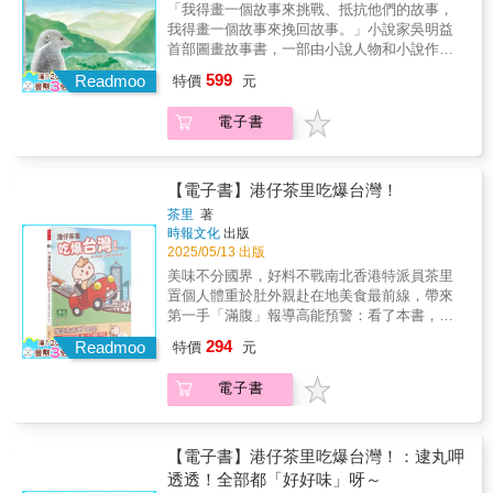
樣。這本書，是一場溫柔的自我認同之旅。 蜜
「我得畫一個故事來挑戰、抵抗他們的故事，
傷感，立馬標記給那個熟悉的人在「社畜有點
一個個可愛又帶點心累的動物角色，透過這些
雪兒張Michelle∕影片創作者花兒早晚會盛開，
我得畫一個故事來挽回故事。」小說家吳明益
BLUE 」的世界裡，一共有七名角色。每個都
動物可愛的形象，讓那些令人不想面對的職場
我們有天也一定會燦爛，成為更更更喜歡的自
首部圖畫故事書，一部由小說人物和小說作者
可能是你。故事圍繞著六個動物員工以及老闆
壓力，也能變成使人會心一笑的幽默情景。將
己！梅森Maysun∕美食創作者 Eason的作品光
共同完成的圖畫故事書。《三隻腳的食蟹獴與
的辦公室日常生活展開，每個角色都有獨特的
599
許多上班族的縮影幻化成動物，畫出職場的生
Readmoo
是盯著看就可以療癒我一整天的心情。杰司.難
特價
元
巨人》、《海風酒店》兩部作品，有人先讀了
性格以及習慣，至於那些辦公室裡的酸甜苦
活百態！要讓每個很心累的上班族知道「你不
搞∕數位創作者Eason的文字像畫一樣溫柔真
圖畫故事書，再去讀小說；有人先讀了小說，
辣，還有忍不住笑出來的當下，只有自己能夠
孤單」！讀者忍不住回響:「這也太好笑了！」
誠，閃爍著小小的光，照進人心裡。瑞秋廖
電子書
爾後進入圖畫故事書的世界。無論次序，只要
體會。看了，就釋懷了。看了，就療癒了。看
「笑著笑著，眼淚也漸漸流下來了！」「這裡
Rachel Liao Illustration∕藝術家發現微光，是成
閱讀，都能感受到作品之間彼此既獨立又相
了，就有勇氣了。千萬……不要拿起那隻書裡
面的故事，我每天都在上演」「很有共鳴」
為喜歡自己的起點；Eason用他的溫度點亮自
連，都是各自完整的生命，是春夏秋冬之外的
的水槍！！！！
「這也太寫實了…」「好可愛的社畜日常」
己的希望。河童Kasper∕插畫家填滿靈魂空空的
新季節。𓂃 𓂃𓂃𓂃 𓂃𓂃𓂃 𓂃𓂃𓂃 𓂃𓂃 𓂃
【電子書】港仔茶里吃爆台灣！
「好地獄」「這不是⋯⋯我嗎⋯⋯」「我以為
地方！一起閃閃發光！時尚美妝專家小凱老師
𓂃𓂃𓂃 每當甜根子草花開的季節來到，女孩就
茶里
著
你在畫我」「哈哈哈哈哈什麼熱血漫」「有沒
這是一本將生命經歷內化後，用藝術與溫柔筆
會想起通往巨人之心的那條路。「她永遠記得
時報文化
出版
有熟悉的感覺」「笑屎⋯⋯用一下」完全說中
觸描繪出的亮光與勇氣，唯有走過，才能如此
三隻腳的食蟹獴如何帶她進去『巨人之心』，
2025/05/13 出版
我🤣為什麼看完有點想哭好貼切，突然有種哀
真實。永恩∕噴畫藝術家
她想要把這個被水泥廠扭曲的巨人的故事重新
美味不分國界，好料不戰南北香港特派員茶里
傷感，立馬標記給那個熟悉的人在「社畜有點
說回來。」 「她不要人們忘記這裡曾經有巨
置個人體重於肚外親赴在地美食最前線，帶來
BLUE 」的世界裡，一共有七名角色。每個都
人，而只記得水泥廠。」一個清晨，草叢裡一
第一手「滿腹」報導高能預警：看了本書，小
可能是你。故事圍繞著六個動物員工以及老闆
隻尖鼻子小動物探頭出來，抬起缺了腳掌的右
心會餓爆！開心的時候，我們會吃。傷心的時
的辦公室日常生活展開，每個角色都有獨特的
294
腳，發出急切的呼呼聲。「每當周遭安靜下來
Readmoo
特價
元
候，更需要吃。吃，不只是為了填飽肚子，更
性格以及習慣，至於那些辦公室裡的酸甜苦
的時候，尖鼻子也會想跟女孩說說自己。說說
是生活的一部分。無論快樂或悲傷，都少不了
辣，還有忍不住笑出來的當下，只有自己能夠
自己怎麼奮力掙脫捕獸鋏，怎麼昏倒在巨人的
電子書
它的存在。你今日食咗飯未？你今天吃飯了
體會。看了，就釋懷了。看了，就療癒了。看
睫毛底下，怎麼在『巨人之心』受到庇護重獲
嗎？你今仔日呷飽未？就算錢錢很少，飯也要
了，就有勇氣了。千萬……不要拿起那隻書裡
新生的事。牠在那裡認識了其它受傷的動物，
吃飽、吃好！
的水槍！！！！
牠們有的失去了居住的森林，有的因為汙染的
【電子書】港仔茶里吃爆台灣！：逮丸呷
水而患病，有的和牠一樣，因為捕獸鋏而失去
透透！全部都「好好味」呀～
了一條腿。」他們踩在厚厚的落葉上面，每一