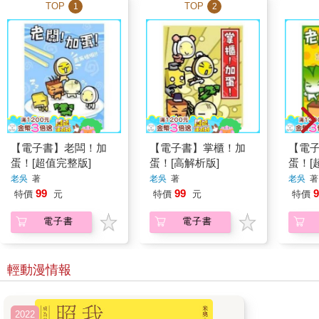
TOP
TOP
1
2
【電子書】老闆！加
【電子書】掌櫃！加
【電
蛋！[超值完整版]
蛋！[高解析版]
蛋！[
老吳
著
老吳
著
老吳
著
99
99
9
特價
元
特價
元
特價
電子書
電子書
輕動漫情報
2022