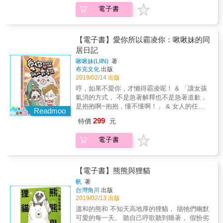
人。」 & 雖然男人們老是覺得自己死得不明不
& 一起獨居老人的自殺案件，背後的真相，是
電子書
白， 但當另一半鑽進你懷裡時，就認清其實...
一齣人倫家庭悲劇，還是旁觀者眼中的八卦？
& 「女人不過是隻， 愛裝兇需要人家哄的小貓
當人們忙著指責他人自私時，又有誰的立場是
罷了。」 & 全球擁有300萬粉絲的啾啾妹，擅
無私？ & 這些發生在城市角落裡的各種小故
長用幽默搞笑的方式，化解兩性在情感中的矛
【電子書】愛你所以霸凌你：啾啾妹的同
事，也許都是你我的共同人生經驗， 關於愛
盾。「把女孩內心的小劇場發揚光大，讓鋼鐵
居日記
情、親情、友情，帶你一起挖掘內心深處最真
直男了解女孩的小公主世界！」 & 前作《謝謝
誠的感受。 &
啾啾妹(LIIN)
著
你把我當公主：我是公主命，不是公主病》廣
布克文化
出版
受網友好評，啾啾妹與卡爾也正式結婚，結束
2019/02/14 出版
遠距離戀愛開始更具挑戰的同居生活。身先士
哼，如果不愛你，才懶得霸凌呢！ & 「讓女孩
卒，替廣大姊妹們看看婚姻到底是不是愛情的
氣消的方式， 不是急著解釋也不是急著道歉，
墳墓。 & 「我們先相愛，然後相處。 才能相
是抱抱啊~抱抱，懂不懂啊！」 & 女人的任性
擁，最後相守。」 & &──｜啾啾妹不搞笑，句
Readmoo
是撒嬌，霸凌是信任。因為... & 「答應你的那
句真心話｜── 分享從日常生活中體悟的愛情真
299
特價
元
天起， 就希望你能成為全世界最了解我的
諦 & 「知道不管你稱讚誰，都能確定你愛
人。」 & 雖然男人們老是覺得自己死得不明不
我。」 剛戀愛時總很在意自己在對方心中是否
電子書
白， 但當另一半鑽進你懷裡時，就認清其實...
完美，那天卡爾在飯局客氣的稱讚別人女友，
& 「女人不過是隻， 愛裝兇需要人家哄的小貓
我竟然沒有生悶氣，發現我們在感情中已默默
罷了。」 & 全球擁有300萬粉絲的啾啾妹，擅
為彼此建立了穩定的安全感。 & 「你不用多
長用幽默搞笑的方式，化解兩性在情感中的矛
【電子書】熊熊與狸貓
好，我喜歡就好。」 到底有沒有天生一對，這
盾。「把女孩內心的小劇場發揚光大，讓鋼鐵
問題也困擾我很久，我最後的答案是有，但並
帆
著
直男了解女孩的小公主世界！」 & 前作《謝謝
台灣角川
出版
不是找一個完美無缺的人，而是他的缺點&剛好
你把我當公主：我是公主命，不是公主病》廣
2019/02/13 出版
&你都不在意。 & 「不是變心，只是偶爾的約
受網友好評，啾啾妹與卡爾也正式結婚，結束
會變成每天的生活」 女孩總會抱怨&為什麼時
溫和的熊和 不知天高地厚的狸貓， 描牠們幽默
遠距離戀愛開始更具挑戰的同居生活。身先士
間一久就變了?&談戀愛時久久見一次當然會非
可愛的每一天。 聽自己哼歌聽到睡著， 假扮劣
卒，替廣大姊妹們看看婚姻到底是不是愛情的