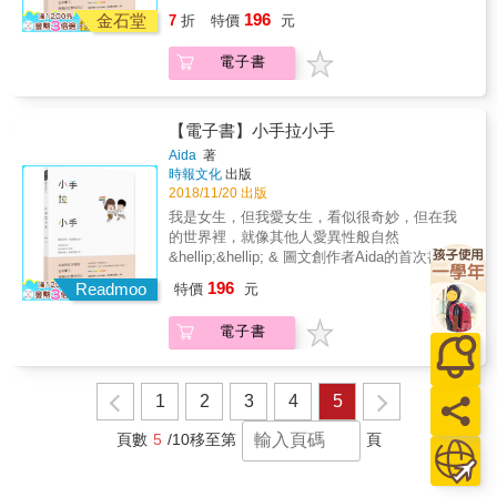
走出櫃子，拼湊回完整的自己 & ──隨書附贈
196
西，大吃甜點過日晨，做個一日法國人。她單
金石堂
7
折
特價
元
LOVE WINS＋愛無異同春聯貼紙組 & 故事開
槍匹馬的「馬卡龍黨」大戰小企鵝皮皮的「筆
始於「我喜歡女生。」 這樣簡單的一句話，卻
黨」角逐總統，希望建立一個更自由、平等、
電子書
沈重到難以對身邊的人啟齒。 & 過去的我，只
博愛的世界。且看只會說bonjour和au revoir的
要看到公眾人物出櫃，心底就會激起一股不安
大頭妹如何漫遊搞笑「傻浮宮」，論盡法蘭
和羨慕的心情，我好羨慕又嫉妒他們的勇敢，
西！本書特點：‧人氣畫家的珍貴繪本，喜歡小
也好氣自己的不勇敢和懦弱。 終於在2018年2
【電子書】小手拉小手
橘子作品的人絕對值得收藏！‧夢幻的風格與有
月，我選擇在幾十萬的讀者面前出櫃。 這一
Aida
著
深意的詞句，令人讀來津津有味。‧欣賞故事之
次，我決定寫出那些藏在心裡的秘密，為了那
時報文化
出版
餘，更可學習簡單法語，相當實用。
些還把自己深鎖在櫃子裡的人，也為了讓自己
2018/11/20 出版
自由。 & 這本書，可以說是完整的填補了之前
我是女生，但我愛女生，看似很奇妙，但在我
作品與Aida心中的空缺。 & 本書特色 ◎Aida訴
的世界裡，就像其他人愛異性般自然
說多年來身為同性戀者的心情 不是愛情諮商
&hellip;&hellip; & 圖文創作者Aida的首次書寫
師，也不是兩性專家，而是一位平凡女子愛著
走出櫃子，拼湊回完整的自己 & ──隨書附贈
196
另一位平凡女子，最簡單、貼近真心、真實狀
Readmoo
特價
元
LOVE WINS＋愛無異同春聯貼紙組 & 故事開
況的分享；你可以從中感受到一個曾活在別人
始於「我喜歡女生。」 這樣簡單的一句話，卻
眼中的女生，是如何找到一個勇敢與自己相愛
電子書
沈重到難以對身邊的人啟齒。 & 過去的我，只
的人，小手拉著對方的小手，耐心地陪伴彼此
要看到公眾人物出櫃，心底就會激起一股不安
走過無數次的辛酸和徬徨。Aida用圖文告白這
和羨慕的心情，我好羨慕又嫉妒他們的勇敢，
些年在櫃子裡的故事，以及勇敢站出來的心路
也好氣自己的不勇敢和懦弱。 終於在2018年2
1
2
3
4
5
歷程，完整曾缺了一角的自己。 & ◎愛不分異
月，我選擇在幾十萬的讀者面前出櫃。 這一
同，什麼戀都不重要 不管是異性戀，雙性戀、
次，我決定寫出那些藏在心裡的秘密，為了那
頁數
5
/10
移至第
頁
同性戀，相知相守相惜的兩人在一塊，本質都
些還把自己深鎖在櫃子裡的人，也為了讓自己
是愛，就像Aida爺爺說的：「什麼戀都不重
自由。 & 這本書，可以說是完整的填補了之前
要，只要幸福快樂就好。」 & ◎希望有朝一日
作品與Aida心中的空缺。 & 本書特色 ◎Aida訴