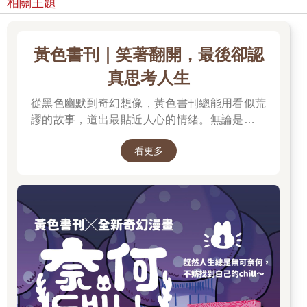
相關主題
黃色書刊｜笑著翻開，最後卻認
真思考人生
從黑色幽默到奇幻想像，黃色書刊總能用看似荒
謬的故事，道出最貼近人心的情緒。無論是人生
的迷惘、成長的掙扎，或是生活裡那些哭笑不得
看更多
的瞬間，都在他的筆下化成令人會心一笑、又忍
不住深思的作品。最新長篇《奈何chill》以中年
男子變成兔子的異世界冒險，開啟全新故事篇
章，更推出限量書衣版值得收藏。無論是第一次
認識黃色書刊，或想一次補齊歷年代表作，這裡
都是走進黃色書刊漫畫世界的最佳入口。