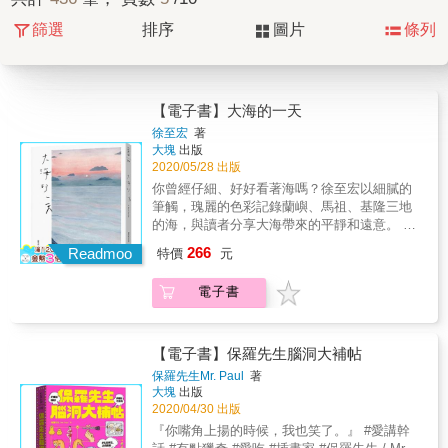
篩選
排序
圖片
條列
【電子書】大海的一天
徐至宏
著
大塊
出版
2020/05/28 出版
你曾經仔細、好好看著海嗎？徐至宏以細膩的
筆觸，瑰麗的色彩記錄蘭嶼、馬祖、基隆三地
的海，與讀者分享大海帶來的平靜和遠意。 蘭
嶼的海是鮮豔的寶藍色，如同這座島嶼茂盛的
266
Readmoo
特價
元
生命，有時耀眼得無法直視。 基隆的海是墨綠
色，映照著灰白的天空，港口的一切猶如一張
電子書
張復古照片。 馬祖的海是清清淡淡點綴在離島
遠方，沒有太多表情，安安靜靜的一大片淺
綠。 徐至宏的「山海・經過」第三部。以一天
中的早上、午後、黃昏、夜晚，分別捕捉蘭
【電子書】保羅先生腦洞大補帖
嶼、馬祖、基隆的海，海的變化以及海邊的日
保羅先生Mr. Paul
著
常。
大塊
出版
2020/04/30 出版
『你嘴角上揚的時候，我也笑了。』 #愛講幹