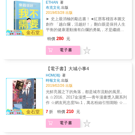
問任何問題，隨意抽一張卡，看看有什麼指引
ETHAN
著
充滿溫度與美感。 ４寵物溝通：寵物與主人之
徑，讓人不禁鬆一口氣：「呼，原來有更白爛
要告訴你。 使用方式三 任意抽出五張牌，選出
布克文化
出版
間的一個溝通工具，讓彼此的愛，透過抱抱卡
的人存在。」那我就可以放心繼續白爛了！用
你最喜歡的一張卡，然後用直覺感覺並探索這
2019/03/28 出版
成為一個媒介，明白彼此心裡想說的話。 ５親
最消極最白爛的圖文，鼓勵你別放棄希望。
張圖裡的細節來接收指引。 ──使用注意事項－
► 史上最消極的勵志書！◄紅唇客棧首本圖文
子溝通的橋樑：讓孩子選一張代表他最近的心
【消極勵志語錄】「當你羨慕一個人的時候，
－你不需要太燒腦喔，使用上不需要有太多的
創作 「越白爛，活越好！」翻白眼是保持人生
境，或是孩子生活中想要創造的狀態，藉由抱
別忘了去羨慕其他人。」「不要看輕自己，體
限制與對錯，而是帶著更多的創意與信任來使
平衡的健康運動擁有白爛的勇氣，才是繼續前
抱卡在親子溝通上創造有趣與儀式感的溝通。
重機沒壞！」 【令人無可奈何的這世界】鄰居
金石堂
用抱抱卡。 ──抱抱卡還可以這樣使用── １成
進的關鍵 辛苦活了那麼多年，終於領悟人生道
－－心靈作家張德芬、小小貓咪醫院徐綺羚醫
１號：「你也要搭電梯下樓啊？」（不然我是
280
特價
元
為小卡片或禮物：支持身邊的朋友或是重要的
理「在哪裡跌倒，就在哪裡躺下！」 【靠，我
師 抱一下推薦－－ 人在脆弱需要一份很簡單
搭好玩的嗎？）鄰居２號：「要出門啊？」
人，在生日或是重要時刻送給他四十種抱抱的
也是這麼想。這真的超蠢的！】作者原本只是
的力量叫做［擁抱］ 人在勇敢的時候，需要一
（痾．．．）鄰居３號：「回家啊？」（他ㄇ
電子書
力量。 ２課程工具：心靈課程、幼兒、內在小
隨手心情抒發，沒想到引起25萬粉絲廣大迴
份肯定的力量那是［擁抱］ &
的去找點事做好嗎！） 朋友：「所以明天要約
孩、大朋友之間的聚會，都適合抽一張卡，代
響。用簡單圖文，反映世上無腦無知事物的各
幾點？」紅唇：「12點好了。」朋友：「但我
表自己，四十種不同方式的連結，很容易讓氣
種無奈，希望看完這本書之後，能讓年輕人在
想要11點半耶。」紅唇：「那你問屁啊！」
氛變得開放與輕鬆。 ３正向支持語：放在玄關
這現實社會中 還是一無所獲。 【我這麼消極都
【電子書】大城小事4
入口、店家擺設、窗台邊，不同的位置創造一
活得好好的，你一定也可以】你想知道的所有
HOM(鴻)
著
份溫暖的裝飾，也讓童趣的繪圖與文字為空間
一切都不在這本書裡！但書中輕鬆詼諧的行
時報文化
出版
充滿溫度與美感。 ４寵物溝通：寵物與主人之
徑，讓人不禁鬆一口氣：「呼，原來有更白爛
2019/02/26 出版
間的一個溝通工具，讓彼此的愛，透過抱抱卡
的人存在。」那我就可以放心繼續白爛了！用
光鮮亮麗之下的角落，都是城市流動的風景。
成為一個媒介，明白彼此心裡想說的話。 ５親
最消極最白爛的圖文，鼓勵你別放棄希望。
& ☆2016、2017金漫獎──青年漫畫獎入圍系列
子溝通的橋樑：讓孩子選一張代表他最近的心
【消極勵志語錄】「當你羨慕一個人的時候，
作 ☆網友死忠度No.1，萬名粉絲引頸期盼 ☆睽
境，或是孩子生活中想要創造的狀態，藉由抱
別忘了去羨慕其他人。」「不要看輕自己，體
違三年，最動人的城市風景再度展開 & 單行本
抱卡在親子溝通上創造有趣與儀式感的溝通。
210
重機沒壞！」 【令人無可奈何的這世界】鄰居
金石堂
7
折
特價
元
獨家收錄，HOM全新創作中長篇〈失控的鍵
－－心靈作家張德芬、小小貓咪醫院徐綺羚醫
１號：「你也要搭電梯下樓啊？」（不然我是
盤〉 樂高與父親在夜市經營炸雞攤，但因為父
師 抱一下推薦－－ 人在脆弱需要一份很簡單
搭好玩的嗎？）鄰居２號：「要出門啊？」
電子書
親不拘小節的性格，總是賺不到什麼錢，兩父
的力量叫做［擁抱］ 人在勇敢的時候，需要一
（痾．．．）鄰居３號：「回家啊？」（他ㄇ
子過著吃吐司配醬料的貧困生活。某日，因為
份肯定的力量那是［擁抱］ &
的去找點事做好嗎！） 朋友：「所以明天要約