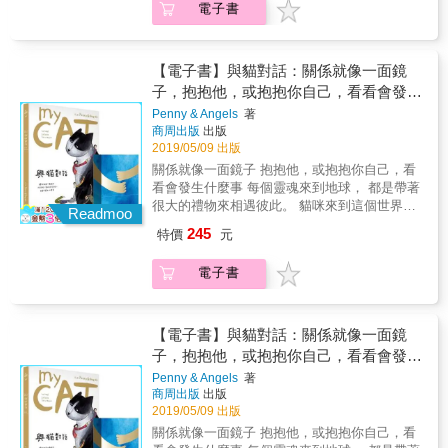
圖文繪本TOP49 2014年博客來「年度百大」銷
電子書
鬥？ & 魔王又真的邪惡到罪無可赦嗎？ & 也
售榜吃喝玩樂TOP71 2014年度金石堂圖文繪本
許，勇者和魔王只不過和我們一樣是平凡人，
TOP11 ▲《哀傷浮游2 沒有名字的人們》 2015
也需要在生命中做出各種選擇、付出相應的代
年博客來「年度百大」銷售榜生活風格TOP73
價&hellip;&hellip; & & 【精采臺詞搶先看】 &
【電子書】與貓對話：關係就像一面鏡
2015年度金石堂圖文繪本TOP25 2016 第七屆
「在這個時代，像我們這種為了信念而戰的人
子，抱抱他，或抱抱你自己，看看會發生
金漫獎 單元漫畫獎入圍 ▲《W 1》 2015年博
都被稱作──暴民。」 * 「我認為，在我們還有
什麼事
客來「年度百大」銷售榜漫畫TOP18 2015年度
Penny & Angels
著
力氣爭論國家有沒有救的時候，這個國家就還
商周出版
出版
金石堂圖文繪本TOP38 ▲《W 2》 2015年度金
有救。」 * 「就算是錯的又如何？錯的人也可
2019/05/09 出版
石堂圖文繪本TOP76
以做正確的事啊！」 * 「我們在世人眼中，大
關係就像一面鏡子 抱抱他，或抱抱你自己，看
概就是烏合之眾吧！」 「世人？你是說那些放
看會發生什麼事 每個靈魂來到地球， 都是帶著
棄捍衛自己人生的人嗎？」 * 「有些人比起世
很大的禮物來相遇彼此。 貓咪來到這個世界的
界和平，更想追求自己心中的和諧啊。」 & 國
Readmoo
任務要貢獻，並且教會人類，原來，生活可以
內外暢銷記錄 ▲《哀傷浮游》 2015年度金石堂
245
特價
元
這樣啊，這三句話是我從跟朵朵生活中，明白
圖文繪本TOP49 2014年博客來「年度百大」銷
的道理：慢慢來、享受生活、忠於自己。 吃東
售榜吃喝玩樂TOP71 2014年度金石堂圖文繪本
電子書
西的時候要慢慢來，散步的時候要慢慢來，慢
TOP11 ▲《哀傷浮游2 沒有名字的人們》 2015
慢來的時候，心才會靜下來。 在我們的生活的
年博客來「年度百大」銷售榜生活風格TOP73
那幾年時間，朵朵就像是我的老師，透過她這
2015年度金石堂圖文繪本TOP25 2016 第七屆
面鏡子，我看到了自己情緒，包含了脆弱和勇
【電子書】與貓對話：關係就像一面鏡
金漫獎 單元漫畫獎入圍 ▲《W 1》 2015年博
敢。 可以將動物給予人類的智慧與愛透過抱抱
子，抱抱他，或抱抱你自己，看看會發生
客來「年度百大」銷售榜漫畫TOP18 2015年度
卡與繪本的方式呈現，我一直相信這是朵朵期
金石堂圖文繪本TOP38 ▲《W 2》 2015年度金
什麼事
Penny & Angels
著
待我做的事。 ──抱抱卡使用說明── 抱抱卡的
石堂圖文繪本TOP76
商周出版
出版
誕生是為了給生活中一份「指引」的力量，為
2019/05/09 出版
我的生活、關係、事件一個簡單有智慧的方式
關係就像一面鏡子 抱抱他，或抱抱你自己，看
找到出口。 藍色的盒子裡一共有四十張牌卡，