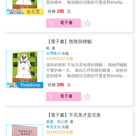
常熱情，那是因為跳脫日常的事總會顯得特別
質的標本， 勉強模仿浣熊的可愛姿勢&hellip;
墳墓。 & 「我們先相愛，然後相處。 才能相
浪漫。所以不是變了，只是一切回歸到正常生
在四季的景色中， 毛茸茸的兩人編織出療癒的
195
擁，最後相守。」 & &──｜啾啾妹不搞笑，句
金石堂
特價
元
活。浪漫約會是一兩天，但生活卻是一輩子，
友情故事。 &
句真心話｜── 分享從日常生活中體悟的愛情真
我很清楚想跟他生活一輩子而不是浪漫一兩
諦 & 「知道不管你稱讚誰，都能確定你愛
電子書
天。 & & ──｜啾啾妹來搞笑，讓你搞懂刁蠻小
我。」 剛戀愛時總很在意自己在對方心中是否
公主｜── 各種任性、各種霸道、各種撒嬌 &
完美，那天卡爾在飯局客氣的稱讚別人女友，
調皮也是種生活情趣 「北鼻來比賽，四目交接
我竟然沒有生悶氣，發現我們在感情中已默默
看誰先忍不住親對方」 三分鐘後...「嗚嗚，你
【電子書】熊熊與狸貓
為彼此建立了穩定的安全感。 & 「你不用多
怎麼捨得不親我。」 & 「北鼻歡迎回來，我要
帆
著
好，我喜歡就好。」 到底有沒有天生一對，這
送你一個禮物 噹噹~是一槽整天沒洗的碗
台灣角川
出版
問題也困擾我很久，我最後的答案是有，但並
呦！」 & 男人到底懂不懂！ 「踩了我的地雷，
2019/02/13 出版
不是找一個完美無缺的人，而是他的缺點&剛好
還問我為什麼生氣！找死嗎！」 & 「你要因為
溫和的熊和 不知天高地厚的狸貓， 描牠們幽默
&你都不在意。 & 「不是變心，只是偶爾的約
在乎所以翻你手機的好女孩， 還是要只會翻你
可愛的每一天。 聽自己哼歌聽到睡著， 假扮劣
會變成每天的生活」 女孩總會抱怨&為什麼時
錢包的婊子！」 & ──｜特別收錄 part 1｜──
質的標本， 勉強模仿浣熊的可愛姿勢&hellip;
間一久就變了?&談戀愛時久久見一次當然會非
啾啾妹在香港親身經歷的 各種文化差異與有趣
在四季的景色中， 毛茸茸的兩人編織出療癒的
常熱情，那是因為跳脫日常的事總會顯得特別
體驗。 & ──｜特別收錄 part 2｜── 啾啾妹收
195
Readmoo
特價
元
友情故事。 &
浪漫。所以不是變了，只是一切回歸到正常生
集了來自各地粉絲的私密好奇！ 特地下凡來替
活。浪漫約會是一兩天，但生活卻是一輩子，
眾生解惑大公開～
電子書
我很清楚想跟他生活一輩子而不是浪漫一兩
天。 & & ──｜啾啾妹來搞笑，讓你搞懂刁蠻小
公主｜── 各種任性、各種霸道、各種撒嬌 &
調皮也是種生活情趣 「北鼻來比賽，四目交接
【電子書】不完美才是完美
看誰先忍不住親對方」 三分鐘後...「嗚嗚，你
累累、田心蕾
著
怎麼捨得不親我。」 & 「北鼻歡迎回來，我要
布克文化
出版
送你一個禮物 噹噹~是一槽整天沒洗的碗
2019/01/23 出版