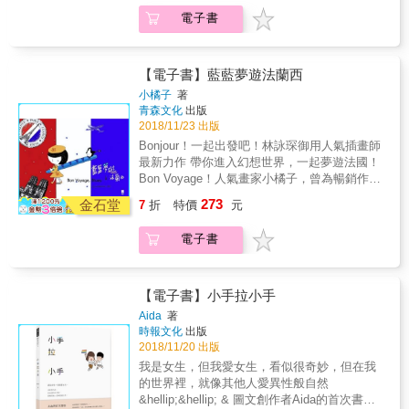
公務員、憧憬考上鐵飯碗的考生、夢想改革現
後才發現，好像有一些什麼留了下來，終於你
電子書
況的理想青年、以及所有曾經與公家單位交手
也能侃侃而談起這一切，終於，你也能在這灘
過的苦主。 菜鳥登入中： 從沒想過有一天會闖
深水裡傳授求生的辦法。 公務員圖鑑 這個深深
入衙門，菜鳥每天都在這個奇幻世界發現新的
的衙門裡面，藏了各種神奇人物。相信我，這
體驗，那些曾經對公部門有著悠閒、輕鬆、緩
【電子書】藍藍夢遊法蘭西
些人你這輩子都只會遇見一次而已，離開衙門
慢的各種想像，如今就像一個從不存在的神
小橘子
著
後這樣的人你還真不知道要去哪裡找呢。 公文
話。菜鳥的每一天，就從不斷追趕著永遠沒有
青森文化
出版
用語教室 簽？稿？跑文？面研？壓八碼？對文
終點的公文清單開始&hellip;&hellip;。 官場現
2018/11/23 出版
言拗口的公文用語感到暈頭轉向、理解不能
形記 在衙門待了一段時日，雖然你力圖保持公
Bonjour！一起出發吧！林詠琛御用人氣插畫師
嗎，歡迎來到寶寶的公文用語教室。
平，才發現這個世界根本沒有公平可言，原來
最新力作 帶你進入幻想世界，一起夢遊法國！
每一件事，都有不能言傳的優先順序。你才發
Bon Voyage！人氣畫家小橘子，曾為暢銷作家
現，當公務員好難，人生好難，求生好難。 衙
林詠琛繪製多部小說封面，其甜美繽紛中略帶
273
門求生指南 短短地在封閉的衙門走跳幾年，曾
金石堂
7
折
特價
元
憂鬱的風格，令人印象深刻，更多次舉辦個人
以為這短暫的生活沒在身上累積什麼，很久之
展覽，獲得各界讚賞。這次，小橘子把她的代
後才發現，好像有一些什麼留了下來，終於你
電子書
表作角色「藍藍」帶到繪本的世界，讓大家跟
也能侃侃而談起這一切，終於，你也能在這灘
著藍藍與企鵝皮皮體會法式夢幻甜美生活；她
深水裡傳授求生的辦法。 公務員圖鑑 這個深深
筆下的法國，既像童話般異想天開、天真爛
的衙門裡面，藏了各種神奇人物。相信我，這
漫，卻又完美地融合了淡淡的憂鬱藍調，就像
【電子書】小手拉小手
些人你這輩子都只會遇見一次而已，離開衙門
大家想像中的法國般，成熟、浪漫、飄逸。藍
Aida
著
後這樣的人你還真不知道要去哪裡找呢。 公文
藍在法國的故事，於2017年的「法國五月」藝
時報文化
出版
用語教室 簽？稿？跑文？面研？壓八碼？對文
術節首次亮相，大受好評，這次有機會在紙書
2018/11/20 出版
言拗口的公文用語感到暈頭轉向、理解不能
中與大家見面，實屬難得。喜歡作夢的你、憧
我是女生，但我愛女生，看似很奇妙，但在我
嗎，歡迎來到寶寶的公文用語教室。
憬法國之美的你，絕對不容錯過這場繪本上的
的世界裡，就像其他人愛異性般自然
紅白藍之旅！最愛漫遊世界的反斗星藍藍，發
&hellip;&hellip; & 圖文創作者Aida的首次書寫
夢來到西多士（French Toast）之鄉──法蘭