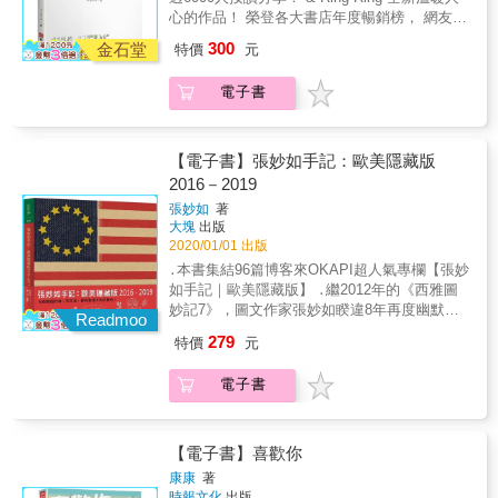
陷入人生的憂愁， 希望這本書可以給你不同的
心的作品！ 榮登各大書店年度暢銷榜， 網友公
熱情與教育愛的最後一根稻草喔！ 每個行業均
思考， 再次勇敢的面對自己。 & 別忘了， 你
推最療癒人心的圖文創作， 繼《沒人像我一樣
有其背後的辛勞，《老師，你有事嗎？》期望
300
難過的時候有我在！ ───｜關於內容｜─── #
金石堂
特價
元
在乎你》《翻開心裡的回憶》， 獻上暖心圖文
以幽默的方式，讓更多人了解老師的甘苦，一
偶爾會想起 你曾經因為朋友的疏遠而感到不知
小品。 & 純手繪的圖文搭配清新筆觸，娓娓道
起為第一線的教育工作者加油打氣！
所措嗎？ 你曾經因為感情讓自己的心情起伏不
電子書
出現代人的心靈深處， 偶有的善意，有時的小
定嗎？ 又或者簡單的說，你曾經因為別人而苦
惡魔，游走於正念與負能量之間， 對世界、對
惱嗎？ 相信絕大部分的人答案都是肯定的！ 人
人生、對自己的迷惘&hellip;&hellip; &
與人的相處是每個人都會遇到的難題， 不是毫
RingRing這個名字，藏了一個小小含意， 直接
【電子書】張妙如手記：歐美隱藏版
不保留付出，就可以獲得期望的回應， 所以才
翻譯是「響響」， 希望大家看了這些小語能多
2016－2019
會在情感的路上受傷， 不過卻也因為受傷過，
「想想」。 慢慢的，學習 不要去看自己手中沒
才能懂得什麼值得珍惜， 即使放下了，也還是
張妙如
著
有的，多看看自己擁有的； 有時候回想 就算碰
大塊
出版
偶爾會想起。 親情、友情或是愛情方面的困
到再多的困難，最後也都是 笑笑成了人生的舊
2020/01/01 出版
擾， 幾乎天天都會收到相關私訊， RingRing
檔案。 & 每個人都有心煩的時候， 也許你也正
從大家的難題中找到一些共通點， 不論你現在
․本書集結96篇博客來OKAPI超人氣專欄【張妙
陷入人生的憂愁， 希望這本書可以給你不同的
遇到哪一種相處上的難題， 都能在這個章節裡
如手記｜歐美隱藏版】 ․繼2012年的《西雅圖
思考， 再次勇敢的面對自己。 & 別忘了， 你
找到一個答案。 先寫下一個你現在的心中關於
妙記7》，圖文作家張妙如睽違8年再度幽默出
難過的時候有我在！ ───｜關於內容｜─── #
Readmoo
情感的結， 然後再開始讀這個章節。 & #人生
擊！ ․以讀者熟悉的《交換日記》手寫字圖
偶爾會想起 你曾經因為朋友的疏遠而感到不知
279
特價
元
就像在打怪 「RingRing 今天是我們認識滿四年
文，呈現美國西雅圖及歐洲生活體驗的文化衝
所措嗎？ 你曾經因為感情讓自己的心情起伏不
的日子， 我把你跟我說過的話，都整理出來放
突，既可長知識，又有滿滿的生活感細節和親
定嗎？ 又或者簡單的說，你曾經因為別人而苦
電子書
在記事本裡！」 這是一個粉絲特別私訊給
切的爆笑趣味 ․書末收錄張妙如特別撰寫「給
惱嗎？ 相信絕大部分的人答案都是肯定的！ 人
RingRing 的內容， 看到他傳來特別用app 紀錄
讀者的話」（有驚人宣言） 圖文作家張妙如和
與人的相處是每個人都會遇到的難題， 不是毫
認識RingRing 的天數， 還有所有RingRing 回
挪威籍先生「大王」一起定居美國，有兩個住
不保留付出，就可以獲得期望的回應， 所以才
覆給他的回應彙整的截圖，內心滿是感動。 從
在荷蘭的繼子，活動範圍脫不開歐美。本書說
【電子書】喜歡你
會在情感的路上受傷， 不過卻也因為受傷過，
一開始因為人生遇到困境而來跟RingRing 說說
的畫的，是歐美生活中，一些不太起眼的小事
才能懂得什麼值得珍惜， 即使放下了，也還是
康康
著
話， 到後來也跟RingRing 分享著生活帶來的感
或意外&mdash;&mdash; ․美國靈界可真文青
時報文化
出版
偶爾會想起。 親情、友情或是愛情方面的困