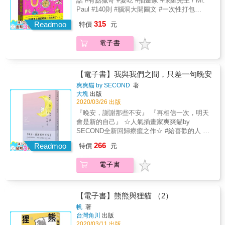
話 #有點獵奇 #愛吃 #插畫家 #保羅先生 / Mr.
Paul #140則 #腦洞大開圖文 #一次性打包
&mdash;&mdash;&mdash;&mdash;跳針製作
315
Readmoo
特價
元
『鬧事保羅』雙面書封
&mdash;&mdash;&mdash;&mdash; 『本書收
電子書
錄這六年來敝人最喜歡的圖文創作， 有獵奇線
也有很日常的篇章， 約莫是六碗水熬成一碗的
概念， 希望能成為大家化憂解愁的怪趣味良
藥。』 ﹏﹏﹏﹏﹏保羅先生 / Mr. Paul H.H先
【電子書】我與我們之間，只差一句晚安
生 ︴千千進食中 ︴包大山 ︴怪奇事務所 ︴消
爽爽貓 by SECOND
著
極男子 ﹏﹏﹏﹏﹏﹏﹏﹏ ㄏㄏ推薦 ✽#補點幽
大塊
出版
默 #補點怪趣味 #化憂解愁_必備良藥 《保羅先
2020/03/26 出版
生腦洞大補帖》是 #愛講幹話 #有點獵奇 #愛吃
『晚安，謝謝那些不安』 『再相信一次，明天
插畫家保羅先生 / Mr. Paul首次出擊的插畫精選
會是新的自己』 ☆人氣插畫家爽爽貓by
集，書中收錄他出道六年，最喜歡也最深刻的
SECOND全新回歸療癒之作☆ #給喜歡的人 #
『140則』腦洞大開圖文，一次性打包成有溫度
給好朋友 #給自己 #給未來的我們
266
的紙本書持續讓大家會心一笑，希望在這個動
Readmoo
特價
元
&mdash;&mdash;&mdash;&mdash;隨書附 爽
盪不安的時代，成為大家化憂解愁的怪趣味良
爽貓『晚安冒險地圖』精美拉頁
藥。 ✽#你嘴角上揚的時候，我也笑了。 雖然
電子書
&mdash;&mdash;&mdash;&mdash; 『生命精
愛講幹話愛鬧事，骨子裡常常忍不住想諷刺各
彩就在於某些接近失去的瞬間
種沒營養的人事物，但只要看到大家在他貼文
&mdash;&mdash; 人與人相見後的分離、太陽
下方留言（或者觀察民眾看他展覽時的反應）
的死亡、日與夜的交接， 在告白與告別之後，
【電子書】熊熊與狸貓 （2）
&mdash;&mdash;「哈哈哈笑屎我了」、「真
才懂得珍惜那些習以為常的一切。』 ☆晚安是
帆
著
得耶～也太中肯」、「對～～我也超討厭披薩
睡前的最後一聲問候 ☆晚安是想念最偷懶的濃
台灣角川
出版
加鳳梨！」、「哈，這個也想得到」、「下班
縮 晚安是逗號 晚安是句號 晚安是再見 晚安是
2020/03/11 出版