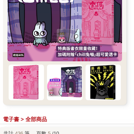
電子書 > 全部商品
共計
436
筆， 頁數
5
/10