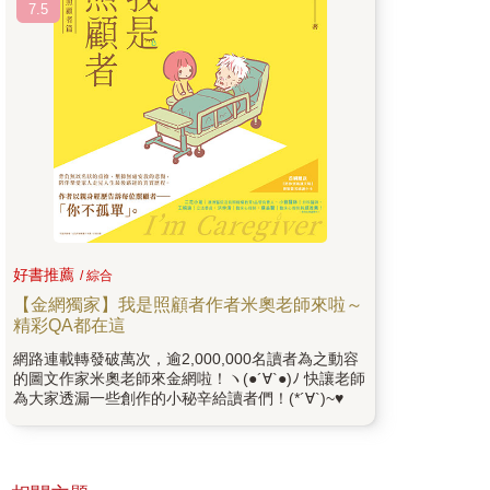
7.5
好書推薦
/ 綜合
【金網獨家】我是照顧者作者米奧老師來啦～
精彩QA都在這
網路連載轉發破萬次，逾2,000,000名讀者為之動容
的圖文作家米奧老師來金網啦！ヽ(●´∀`●)ﾉ 快讓老師
為大家透漏一些創作的小秘辛給讀者們！(*´∀`)~♥