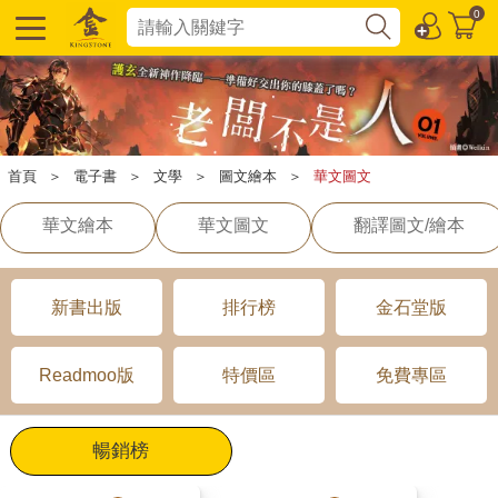
0
首頁
＞
電子書
＞
文學
＞
圖文繪本
＞
華文圖文
華文繪本
華文圖文
翻譯圖文/繪本
新書出版
排行榜
金石堂版
Readmoo版
特價區
免費專區
暢銷榜