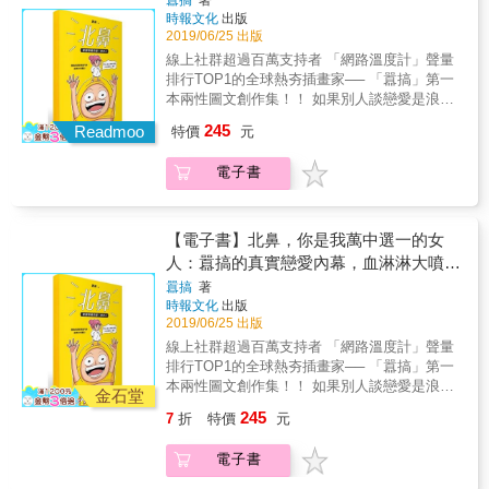
於愛情、親情、友情，帶你一起挖掘內心深處
餐固定為薯條，想吃冰淇淋的人只能另外加
玄妙、好笑的故事。一甲子後，秋榮大在公園
時報文化
出版
最真誠的感受。 得獎記錄 ▲《大城小事1》
點。想要有小孩的多雅、需要婚姻來應付父母
巧遇一隻喜鵲，連續數天，兩方玩在一起，彷
2019/06/25 出版
2015年博客來「年度百大」銷售榜漫畫TOP21
的奐元、只要在奐元身邊別無所求的成皓，三
彿度咕輪迴來找秋榮大。喜鵲走了，讓我們繼
線上社群超過百萬支持者 「網路溫度計」聲量
2015年度金石堂圖文繪本TOP29 2016 第七屆
個人選擇了婚姻這個套餐，但缺少了愛情的婚
續走進時光隧道，在五十多年前，埔里鄉下，
排行TOP1的全球熱夯插畫家── 「囂搞」第一
金漫獎 青年漫畫獎入圍 2016年第38次中小學
姻，以及沒有婚姻的愛情，每個人對冰淇淋的
秋榮大與另兩位兄弟、兩隻狗、父母與阿嬤、
本兩性圖文創作集！！ 如果別人談戀愛是浪漫
優良課外讀物 【漫畫書類】 ▲《大城小事2》
渴望，又會讓他們額外付出什麼代價？ 〈執子
鄰居與小販等，在埔里小鎮的生活記憶，濃厚
喜劇，那跟「北鼻」談戀愛就是好萊塢動作片
2015年度金石堂圖文繪本TOP40 2016 第七屆
245
之手上+下〉 奐元與多雅在外人眼中是一對恩
Readmoo
的臺灣人情味。
特價
元
了。 （而且是麥可貝導的那種） 理想的戀愛遙
金漫獎 青年漫畫獎入圍 2016年第38次中小學
愛的夫妻，還有著可愛的孩子，但私底下，奐
不可及，那就想辦法讓現實中的戀愛變成新理
優良課外讀物 【漫畫書類】 ▲《大城小事3》
元有位相伴二十年的同性伴侶成皓。然而當奐
電子書
想吧！ ．首度公開！囂搞真實身材比例。 ．總
2017年第八屆金漫獎 青年漫畫獎入圍
元的心力逐漸傾斜在家人身上，成皓開始覺得
長150cm x 1.1cm寬，輕巧好攜帶。 ．雙面設
自己是這個家庭的外人，而兩人也開始漸行漸
計、材質耐用，兼具造型與實用性。 ※全新創
遠&hellip;&hellip; 這些發生在城市角落裡的各
作完整收錄－超過60頁全新漫畫作品首度公
【電子書】北鼻，你是我萬中選一的女
種小故事，也許都是你我的共同人生經驗， 關
開。 ※爆紅圖文經典重現－百萬網友按讚狂推
人：囂搞的真實戀愛內幕，血淋淋大噴
於愛情、親情、友情，帶你一起挖掘內心深處
作品一次收錄。 ◎本書尺寸為適合單手拿的
發！
最真誠的感受。 得獎記錄 ▲《大城小事1》
囂搞
著
「20.8公分*12.6公分」，方便隨時隨地輕鬆掌
時報文化
出版
2015年博客來「年度百大」銷售榜漫畫TOP21
握囂式幽默 ◎三邊書口手工刷黃，增添收藏價
2019/06/25 出版
2015年度金石堂圖文繪本TOP29 2016 第七屆
值。 「囂搞」，是擁有超過百萬支持者的網路
金漫獎 青年漫畫獎入圍 2016年第38次中小學
線上社群超過百萬支持者 「網路溫度計」聲量
知名圖文作家，畫筆下的主角也是台灣插畫界
優良課外讀物 【漫畫書類】 ▲《大城小事2》
排行TOP1的全球熱夯插畫家── 「囂搞」第一
超人氣大明星。目前有7款原創、2款官方LINE
2015年度金石堂圖文繪本TOP40 2016 第七屆
本兩性圖文創作集！！ 如果別人談戀愛是浪漫
貼圖，並與各大企業聯名及合作周邊商品。 身
金石堂
金漫獎 青年漫畫獎入圍 2016年第38次中小學
喜劇，那跟「北鼻」談戀愛就是好萊塢動作片
形矮短萌、身穿露肚黃衣的癡情男子，外表雖
245
7
折
特價
元
優良課外讀物 【漫畫書類】 ▲《大城小事3》
了。 （而且是麥可貝導的那種） 理想的戀愛遙
然不是那麼完美，但有著一顆善良的心，以
2017年第八屆金漫獎 青年漫畫獎入圍
不可及，那就想辦法讓現實中的戀愛變成新理
「愛北鼻」為人生目標，即便男女相處眉角
電子書
想吧！ ．首度公開！囂搞真實身材比例。 ．總
多，但囂搞無論經歷多少挫敗，依然保有初
長150cm x 1.1cm寬，輕巧好攜帶。 ．雙面設