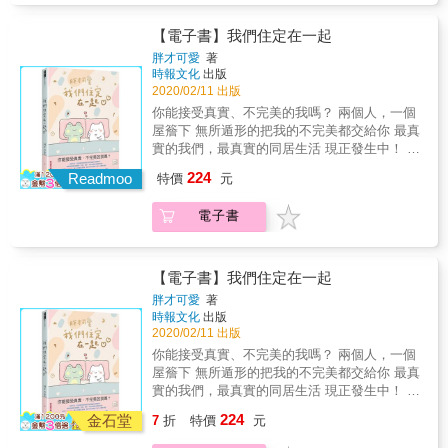
都聽到了，他說耳朵好癢，不是，書裡就看得
羅先生的創作很大一部分是受到文字刺激衍伸
還要小心不要漏電，真是一點也不容易呢！ &
到啦（招手）。 & 本書特色 & &bull; 第一本條
而來，聽到一個單詞或片語，他的腦袋往往會
不過，請放心，正因為這是他們在出版界的初
【電子書】我們住定在一起
理與趣味兼具的活用「六何法」的大人系故事
瞬間反射出一些很形象的畫面。人家說「靠臉
登場，他們不但很注重品管也很有追求喔，一
胖才可愛
著
書。 &bull; 臺灣圖文界的新創代表作之一，發
吃飯」，該怎麼吃呢？不開心的時候常常被說
開始就選擇俗稱「六何法」的5W1H題材，在
時報文化
出版
展潛力無窮。 &bull; 誠意十足的全彩精製版，
要「看開一點」，啊是要看奪開？而媒體常說
WHO、WHAT、WHEN、WHERE、WHY、
2020/02/11 出版
充分表現角色的萌能量。
的「走在時代尖端」，又該怎麼樣走起來呢？
HOW六種情境裡，傾情演出一生一次主演機會
你能接受真實、不完美的我嗎？ 兩個人，一個
ROUND 8 #日常兩三事 你也覺得年終獎金和俄
（&hellip;&hellip;）中，一齣齣平凡的日常，試
屋簷下 無所遁形的把我的不完美都交給你 最真
羅斯娃娃一樣充滿驚喜嗎？搭個捷運，中正紀
問效（笑）果如何？貓曰：「不可說，不可
實的我們，最真實的同居生活 現正發生中！ ❤
念堂站和國父紀念館站，你也傻傻分不清楚了
說。」 & 這也不可說，那也不可說，究竟什麼
10萬粉絲最愛的撩慾系圖文畫家胖才可愛 為你
嗎？「阿嬤養的狗」到底是什麼神秘的都市傳
224
才可以說！咳咳（要說了），相信八年來一路
Readmoo
特價
元
呈現最可愛又充滿慾望的同居生活 ❤ 同居生活
說？氣到好想「把白眼翻到背後去」可以怎麼
相挺的貓友們，一定都很好奇在網路世界刊載
是浪漫的愛情電影還是殘酷的真實戰場？時時
翻起來呢？一些無用的日常觀點，如果你也心
的每則圖文故事的後續吧？什麼？！原來大家
電子書
刻刻發生的甜蜜、爭執、和好、突然出現的各
有戚戚焉那就太好惹。
都不知道有後續啊？不著急，大家的心聲，貓
種狀況劇，還有色色的事情，讓人又喜歡又崩
都聽到了，他說耳朵好癢，不是，書裡就看得
潰，無所不在的填補了兩人之間的空隙。 ✅ 你
到啦（招手）。 & 本書特色 & &bull; 第一本條
跟之前都不一樣 打呼超大聲、襪子亂丟、像臭
【電子書】我們住定在一起
理與趣味兼具的活用「六何法」的大人系故事
小孩&hellip;&hellip; 「當初那個王子到哪裡去
胖才可愛
著
書。 &bull; 臺灣圖文界的新創代表作之一，發
了！！！（吶喊）」 ✅ 吵架沒處躲 套房只有四
時報文化
出版
展潛力無窮。 &bull; 誠意十足的全彩精製版，
面牆，再怎麼生氣轉身還是會碰到他。 「我
2020/02/11 出版
充分表現角色的萌能量。
&hellip;&hellip;我出去走走。」 ✅ 愛不愛都奇
你能接受真實、不完美的我嗎？ 兩個人，一個
怪 「已經連續3天%%了，今天休兵好了不然她
屋簷下 無所遁形的把我的不完美都交給你 最真
以為我很色怎麼辦。」 「他為什麼不碰我！是
實的我們，最真實的同居生活 現正發生中！ ❤
膩了嗎？？？？」 N個胖才可愛小劇場，告訴
10萬粉絲最愛的撩慾系圖文畫家胖才可愛 為你
224
你月底吃土、吵架吵不完、手機被偷看
金石堂
7
折
特價
元
呈現最可愛又充滿慾望的同居生活 ❤ 同居生活
&hellip;&hellip;該怎麼辦？ ❤ 隨書附贈 ❤ 胖才
是浪漫的愛情電影還是殘酷的真實戰場？時時