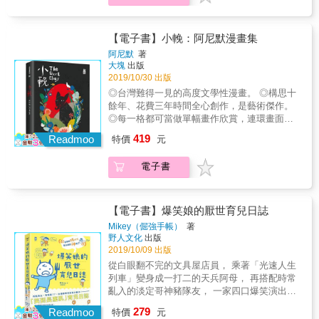
果往哪裡走， 不是一直提醒自己轉念，而是找
卡關很多， 如何面對感情、挑戰人生、迎向未
誕生。 平常就會將生活中的小小感受畫下來的
到心中的信念。 當你又對自己感到迷惘，試著
來、最後找到自己。 雖然有太多困惑跟無力感
郭源元，五年前開始從片段的插畫進階到創作
翻閱這個章節， 一次次的重新找到自己，你就
會產生。 很多時候我們只能一個人自己去走，
短篇的小故事，用一支筆創造出兩個經典角
【電子書】小輓：阿尼默漫畫集
能越來越強大。 & ───｜關於書封設計｜───
很多時候也只需要一句話來點破。 當你心煩意
色，一個三毛；一個小怪物。她不炫技也不設
本書封面採內封和書衣雙層展現。 & 主視覺，
阿尼默
著
亂的時候， 試著翻開這本書， 你會知道還有人
計複雜的情節，點點滴滴都是最真實的感受，
大塊
出版
是淡雅的花草。 上方飄著花與花瓣， 猶似帶著
在意你的人生。
跟她的作品一樣，純真誠摯。 《希望你喜歡》
2019/10/30 出版
清新的花草香， 將RING RING 想傳達出的暖
用簡單的情節與筆畫觸動你的心中最柔軟的那
意， 輕輕的、溫溫的撫慰著我們， 彷彿好友低
◎台灣難得一見的高度文學性漫畫。 ◎構思十
一塊，翻閱之後的感動，帶我們找回曾經的初
喃著：I&rsquo;M HERE & 外觀書衣採極簡表
餘年、花費三年時間全心創作，是藝術傑作。
心。 本書特色 友情的、愛情的、親情的都可以
現， 上飄著一朵朵的花，下方「I&rsquo;M
◎每一格都可當做單幅畫作欣賞，連環畫面如
最適合送給你最在乎的人 3~99歲適讀 規格：
HERE」鏤空字透出綠草。 強調《別忘了，你
同詩般動人。 ◎作者阿尼默橫跨插畫、漫畫、
419
16*16公分 / 全彩 /& 精裝 / 無注音
Readmoo
特價
元
難過的時候有我在》！ & 此款書衣也可以單獨
動畫、純藝術，甫入選2019義大利波隆那插畫
取出，圍成一個圓， 內置燈，可作為燈飾嚘！
展。 ◎內附絕美畫作長拉頁。 「輓」，輓歌，
電子書
───｜給一直在乎我的你｜───& 在人生路上
輓聯，對亡者的歌頌。我們在逝去中獲得，在
卡關很多， 如何面對感情、挑戰人生、迎向未
獲得中逝去。 「聽說，如果鬼知道你能看見
來、最後找到自己。 雖然有太多困惑跟無力感
祂，祂會纏著你，要你為祂完成生前未解的遺
會產生。 很多時候我們只能一個人自己去走，
願。我的這些故事，像怨靈一樣纏上我，在我
【電子書】爆笑娘的厭世育兒日誌
很多時候也只需要一句話來點破。 當你心煩意
做各種事情的時候一再出現，也許是悠閒散步
Mikey（倔強手帳）
著
亂的時候， 試著翻開這本書， 你會知道還有人
時，或者忙碌無暇時，它們要我記住，要我無
野人文化
出版
在意你的人生。
法忘記。」──阿尼默 跨足插畫／漫畫／動畫，
2019/10/09 出版
甫入選2019年義大利波隆那插畫展，負笈捷克
從白眼翻不完的文具屋店員， 乘著「光速人生
後步入純藝術創作的阿尼默，構思十餘年、埋
列車」變身成一打二的天兵阿母， 再搭配時常
首創作三年，從三個面向刻畫「死亡」這個命
亂入的淡定哥神豬隊友， 一家四口爆笑演出，
題： 〈旱溪〉描繪童年初見死亡後內心無以名
有點靠北、有點森77、白眼當然也沒有少翻之
279
之的震撼與溫柔回應；〈家紋〉則雙線並陳地
Readmoo
特價
元
「笑到長腹肌」育兒日誌。 文具手帳達人