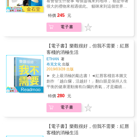
看會發生什麼事 每個靈魂來到地球， 都是帶著
每一張牌卡帶著童趣與輕鬆的畫面，充滿想像
很大的禮物來相遇彼此。 貓咪來到這個世界的
空間，豐富的顏色與每一句指引，這些細節可
金石堂
任務要貢獻，並且教會人類，原來，生活可以
能成為你訊息的一部分，會為你帶入不同感
245
特價
元
這樣啊，這三句話是我從跟朵朵生活中，明白
受，與不同的念頭。再從這些感覺裡對應卡片
的道理：慢慢來、享受生活、忠於自己。 吃東
所要給你的訊息與指引，你將會擁有四十種力
電子書
西的時候要慢慢來，散步的時候要慢慢來，慢
量的陪伴。 使用方式一 抽牌卡&rarr; 問題
慢來的時候，心才會靜下來。 在我們的生活的
&rarr; 卡片訊息 將開放性的問題，在心中想過
那幾年時間，朵朵就像是我的老師，透過她這
一次，隨意抽一張牌，感覺圖像與文字，帶著
面鏡子，我看到了自己情緒，包含了脆弱和勇
【電子書】樂觀很好，但我不需要：紅唇
直覺與信任，感覺卡片要給你什麼支持的話
敢。 可以將動物給予人類的智慧與愛透過抱抱
客棧的消極生活
語。 使用方式二 這個方法簡單有力量喔。不用
卡與繪本的方式呈現，我一直相信這是朵朵期
問任何問題，隨意抽一張卡，看看有什麼指引
ETHAN
著
待我做的事。 ──抱抱卡使用說明── 抱抱卡的
要告訴你。 使用方式三 任意抽出五張牌，選出
布克文化
出版
誕生是為了給生活中一份「指引」的力量，為
你最喜歡的一張卡，然後用直覺感覺並探索這
2019/03/28 出版
我的生活、關係、事件一個簡單有智慧的方式
張圖裡的細節來接收指引。 ──使用注意事項－
► 史上最消極的勵志書！◄紅唇客棧首本圖文
找到出口。 藍色的盒子裡一共有四十張牌卡，
－你不需要太燒腦喔，使用上不需要有太多的
創作 「越白爛，活越好！」翻白眼是保持人生
每一張牌卡帶著童趣與輕鬆的畫面，充滿想像
限制與對錯，而是帶著更多的創意與信任來使
平衡的健康運動擁有白爛的勇氣，才是繼續前
空間，豐富的顏色與每一句指引，這些細節可
Readmoo
用抱抱卡。 ──抱抱卡還可以這樣使用── １成
進的關鍵 辛苦活了那麼多年，終於領悟人生道
能成為你訊息的一部分，會為你帶入不同感
280
特價
元
為小卡片或禮物：支持身邊的朋友或是重要的
理「在哪裡跌倒，就在哪裡躺下！」 【靠，我
受，與不同的念頭。再從這些感覺裡對應卡片
人，在生日或是重要時刻送給他四十種抱抱的
也是這麼想。這真的超蠢的！】作者原本只是
所要給你的訊息與指引，你將會擁有四十種力
電子書
力量。 ２課程工具：心靈課程、幼兒、內在小
隨手心情抒發，沒想到引起25萬粉絲廣大迴
量的陪伴。 使用方式一 抽牌卡&rarr; 問題
孩、大朋友之間的聚會，都適合抽一張卡，代
響。用簡單圖文，反映世上無腦無知事物的各
&rarr; 卡片訊息 將開放性的問題，在心中想過
表自己，四十種不同方式的連結，很容易讓氣
種無奈，希望看完這本書之後，能讓年輕人在
一次，隨意抽一張牌，感覺圖像與文字，帶著
氛變得開放與輕鬆。 ３正向支持語：放在玄關
這現實社會中 還是一無所獲。 【我這麼消極都
【電子書】樂觀很好，但我不需要：紅唇
直覺與信任，感覺卡片要給你什麼支持的話
入口、店家擺設、窗台邊，不同的位置創造一
活得好好的，你一定也可以】你想知道的所有
客棧的消極生活
語。 使用方式二 這個方法簡單有力量喔。不用
份溫暖的裝飾，也讓童趣的繪圖與文字為空間
一切都不在這本書裡！但書中輕鬆詼諧的行