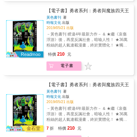
心，持續去做認為對北鼻好的一切。「囂搞」
計、材質耐用，兼具造型與實用性。 ※全新創
這個角色的背後，傳達的其實是堅持善良，用
作完整收錄－超過60頁全新漫畫作品首度公
【電子書】勇者系列：勇者與魔族四天王
愛去對待每個人的心。書中每篇看似平凡的男
開。 ※爆紅圖文經典重現－百萬網友按讚狂推
女相處爆笑短篇漫畫，背後可能也代表了一部
黃色書刊
著
作品一次收錄。 ◎本書尺寸為適合單手拿的
時報文化
出版
分你我他，平凡現實生活的縮影。 本書透過短
「20.8公分*12.6公分」，方便隨時隨地輕鬆掌
2019/05/21 出版
篇漫畫形式，反映男女朋友相處時的內心矛盾
握囂式幽默 ◎三邊書口手工刷黃，增添收藏價
與各式心機戰。從每個你我都可能有過的生活
－黃色書刊 睽違4年最新力作－ & ★繼《哀傷
值。 「囂搞」，是擁有超過百萬支持者的網路
相處經歷中，看見不同的愛。讓「囂搞」的善
浮游》後，再度反諷社會，暗喻人性！ ★36萬
知名圖文作家，畫筆下的主角也是台灣插畫界
良與溫暖～支持你，陪你一起找回快樂與感
粉絲的超人氣連載漫畫，終於實體化！ ★獨家
超人氣大明星。目前有7款原創、2款官方LINE
動。
收錄全新未公開內容、角色設定集！ & 生為勇
210
貼圖，並與各大企業聯名及合作周邊商品。 身
Readmoo
特價
元
者的使命就是保護村民、擊敗魔王！ 但你有沒
形矮短萌、身穿露肚黃衣的癡情男子，外表雖
有想過── & 勇者到底是為了什麼樣的正義而戰
然不是那麼完美，但有著一顆善良的心，以
電子書
鬥？ & 魔王又真的邪惡到罪無可赦嗎？ & 也
「愛北鼻」為人生目標，即便男女相處眉角
許，勇者和魔王只不過和我們一樣是平凡人，
多，但囂搞無論經歷多少挫敗，依然保有初
也需要在生命中做出各種選擇、付出相應的代
心，持續去做認為對北鼻好的一切。「囂搞」
價&hellip;&hellip; & & 【精采臺詞搶先看】 &
【電子書】勇者系列：勇者與魔族四天王
這個角色的背後，傳達的其實是堅持善良，用
「在這個時代，像我們這種為了信念而戰的人
黃色書刊
著
愛去對待每個人的心。書中每篇看似平凡的男
都被稱作──暴民。」 * 「我認為，在我們還有
時報文化
出版
女相處爆笑短篇漫畫，背後可能也代表了一部
力氣爭論國家有沒有救的時候，這個國家就還
2019/05/21 出版
分你我他，平凡現實生活的縮影。 本書透過短
有救。」 * 「就算是錯的又如何？錯的人也可
－黃色書刊 睽違4年最新力作－ & ★繼《哀傷
篇漫畫形式，反映男女朋友相處時的內心矛盾
以做正確的事啊！」 * 「我們在世人眼中，大
浮游》後，再度反諷社會，暗喻人性！ ★36萬
與各式心機戰。從每個你我都可能有過的生活
概就是烏合之眾吧！」 「世人？你是說那些放
粉絲的超人氣連載漫畫，終於實體化！ ★獨家
相處經歷中，看見不同的愛。讓「囂搞」的善
棄捍衛自己人生的人嗎？」 * 「有些人比起世
收錄全新未公開內容、角色設定集！ & 生為勇
良與溫暖～支持你，陪你一起找回快樂與感
210
界和平，更想追求自己心中的和諧啊。」 & 國
金石堂
7
折
特價
元
者的使命就是保護村民、擊敗魔王！ 但你有沒
動。
內外暢銷記錄 ▲《哀傷浮游》 2015年度金石堂
有想過── & 勇者到底是為了什麼樣的正義而戰