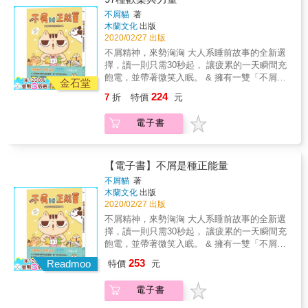
居。 鴨子 生活在池塘和河川的綠頭鴨。 最愛
胖過 阿嬤說「小時胖不是胖」，根～本～就～
且力量大的棕熊。 喜歡睡午覺和跳舞。 烏龜
老婆。
不屑貓
著
是～騙～人！我們就是那種一路胖到大的謠言
行動力十足，不在乎時間， 積極地往前走。 狸
木蘭文化
出版
終結者。你說陪伴你一輩子是朋友是家人，但
貓 有點膽小但充滿好奇心。 喜愛尋找各種樂
2020/02/27 出版
有一種不離不棄叫做體脂肪。關於胖の幹話可
趣。 兔子 靜不下來會到處跑， 和烏龜是朋
不屑精神，來勢洶洶 大人系睡前故事的全新選
說是說也說不完，身體健康和開心還是最重要
友。 鷺 有些寡言。 雖然聽不懂聽鶴在講什
擇，讀一則只需30秒起， 讓疲累的一天瞬間充
喔。 (๑&acute;ㅂ`๑) ROUND 4 #聊色聊兩性 什
麼，但樂在其中。 鶴 無時無刻都在思考， 但
飽電，並帶著微笑入眠。 & 擁有一雙「不屑之
麼要聊色喔，母湯啦，好害羞。你知道嗎男生
想不出結論也不在乎。 別的熊 粗魯但溫柔。
金石堂
眼」與「井噴式」正能量的萌系生物──不屑
平均每52秒就有一次性幻想喔，所以每個人對
雖然有所抱怨但還是玩在一起。 鹿 以壯觀的角
224
7
折
特價
元
貓，在網路世界和他的家族夥伴無料登場八年
生活有些比較小色色的想法都很正常。你試過
為傲， 秋天時會和同伴比力氣。 杉樹 雖然有
後，終於要跨足出版界一展身手啦，在這個屬
「眼睛吃冰淇淋」的感覺嗎？這個單元也會探
點驕傲，但其實很多情。 想和鄰居保持距離。
電子書
於他們的精彩時刻，除了要隨時保持自己的電
討兩性故事和單身人士的愛戀小劇場，例如拜
熊媽媽 在熊小時候 就和他分開的母親。 蝙蝠
力滿格狀態，以便持續帶給大家歡樂與能量，
月老為什麼老沒有用？！ ROUND 5 #吃香與喝
超級夜貓子， 總是和同伴快樂地到處飛。 櫸樹
還要小心不要漏電，真是一點也不容易呢！ &
辣 有沒有一種炸蝦，叫做蝦肉少得可憐？有沒
個性溫和，喜歡其他的生物。 非常在意隔壁鄰
不過，請放心，正因為這是他們在出版界的初
有一種團結，叫做被閒置一整天的冷便當？有
【電子書】不屑是種正能量
居。 鴨子 生活在池塘和河川的綠頭鴨。 最愛
登場，他們不但很注重品管也很有追求喔，一
沒有一種高級料理，叫做盤子越大越高級？有
老婆。
不屑貓
著
開始就選擇俗稱「六何法」的5W1H題材，在
沒有一種討債，叫做吃披薩不吃邊？身為一名
木蘭文化
出版
WHO、WHAT、WHEN、WHERE、WHY、
貪吃系男子，保羅先生在追逐美食的路上總會
2020/02/27 出版
HOW六種情境裡，傾情演出一生一次主演機會
有許多得志或踩雷的經驗，全都畫出來給你
不屑精神，來勢洶洶 大人系睡前故事的全新選
（&hellip;&hellip;）中，一齣齣平凡的日常，試
看。 ROUND 6 #流行美容inHouse 愛美本是天
擇，讀一則只需30秒起， 讓疲累的一天瞬間充
問效（笑）果如何？貓曰：「不可說，不可
性，走在流行最尖端更是天經地義，本單元享
飽電，並帶著微笑入眠。 & 擁有一雙「不屑之
說。」 & 這也不可說，那也不可說，究竟什麼
各種對於穿搭、美妝、微整、抗老議題的所見
眼」與「井噴式」正能量的萌系生物──不屑
253
才可以說！咳咳（要說了），相信八年來一路
所聞&mdash;&mdash;你知道有多少新娘栽在
Readmoo
特價
元
貓，在網路世界和他的家族夥伴無料登場八年
相挺的貓友們，一定都很好奇在網路世界刊載
新秘手上嗎？你知道小資女都是怎麼畫咬唇妝
後，終於要跨足出版界一展身手啦，在這個屬
的每則圖文故事的後續吧？什麼？！原來大家
的嗎？什麼！氣勢凜然的紅龍，做了齒顎矯正
電子書
於他們的精彩時刻，除了要隨時保持自己的電
都不知道有後續啊？不著急，大家的心聲，貓
反而特色全失？！ ROUND 7 #說文與解字 保
力滿格狀態，以便持續帶給大家歡樂與能量，