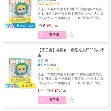
受跟人生規畫， 就像是朋友般的偶爾私訊
啊&mdash;&mdash;鄉間小路旁竟然有圖書
2019/12/03 出版
擾， 幾乎天天都會收到相關私訊， RingRing
RingRing。 從沒想過會因為這樣而參與著一個
館！給森林裡的小松鼠看還是阿飄？！ ․十八
從大家的難題中找到一些共通點， 不論你現在
這是一本貓奴馬麻和長腿凹凹的超萌圖文寫真
人的人生， 看著一個人成長路上的轉變。 不論
歲以上的美國人有「失蹤的自由」！是說我老
遇到哪一種相處上的難題， 都能在這個章節裡
書！ 可愛也是一種罪嗎？邀請你，一起進入凹
任何年紀在人生旅程中，都是不斷闖關的過
公可以隨時丟下家庭不告而別？？？ ․荷蘭沒
找到一個答案。 先寫下一個你現在的心中關於
凹的小宇宙^^ 本書特色： 1.真凹凹圖凹凹雙封
程， 有些感受更是每個階段都必須重新面對
有正式過年晚餐，就只有除夕當天零食亂吃亂
情感的結， 然後再開始讀這個章節。 & #人生
面，翻過來還有長腿凹超萌海報。 2.凹凹和拉
的， 在這一個章節裡，撰寫了不時會出現的人
245
喝吃到飽&mdash;&mdash;這樣搞我這老人反
Readmoo
特價
元
就像在打怪 「RingRing 今天是我們認識滿四年
查花生活寫真。 3.康康馬麻筆下的凹凹生活插
生感受， 與人生過程中想要帶給你的力量， 希
而吃不飽啊！ ․在美國連假牙都印有名字！是
的日子， 我把你跟我說過的話，都整理出來放
圖。 4.凹凹和馬麻的互動溫馨短文。 我是一隻
望陪著大家在跟人生大魔王對抗的時候， 先戰
要給客人一種「專屬感」嗎？原來是方便比對
電子書
在記事本裡！」 這是一個粉絲特別私訊給
摺耳貓，也是個可愛的意外，有天來到有拉拉
勝自己內心的小魔鬼。 & #沒有突破就不對勁
無名屍的身分⋯⋯ ․原以為非白色口罩就可脫
RingRing 的內容， 看到他傳來特別用app 紀錄
哥哥、查理阿公、花花姐姐和康康馬麻、把拔
「你知道以後會變怎樣嗎？」 「未來的事我怎
離病菌感不再嚇人，卻沒料到深藍色口罩竟讓
認識RingRing 的天數， 還有所有RingRing 回
的家，但，長得可愛也是很煩惱的，馬麻整天
麼會知道！」 看到這個對話，你內心的感受是
我看起來像嫌犯？還把路過騎士嚇到大叫「花
覆給他的回應彙整的截圖，內心滿是感動。 從
裝扮我、拍我，而我&hellip;&hellip;就只想在窗
【電子書】喜歡你：歡迎進入凹凹的小宇
什麼？ 對於未知的以後你是期待得多？還是擔
惹發」⋯⋯ ․以你「自創」的名字呼喚我
一開始因為人生遇到困境而來跟RingRing 說說
邊休息嘛&hellip;&hellip;不行嗎？？！！－－凹
宙
心得多？ RingRing 跟你們一樣對未來有著不安
&mdash;&mdash;支票、機票、保險卡的名字
話， 到後來也跟RingRing 分享著生活帶來的感
凹 凹凹的幸福很簡單，有吃有睡有玩，想開心
的情緒， 在這過程中不斷的自我對話， 發現信
錯拼漏字都沒問題？！ ․可以不要買一送一
康康
著
受跟人生規畫， 就像是朋友般的偶爾私訊
的時候就抓抓紙箱找樂子， 不開心的時候喵喵
念可以形成一股勇敢的力量。 未來很現實的，
時報文化
出版
嗎？我的胃在不知不覺中撐成美國尺寸，最冤
RingRing。 從沒想過會因為這樣而參與著一個
兩聲以示抗議，愛貓奴馬麻的時候磨蹭磨蹭以
2019/12/03 出版
現在付出多少決定以後的模樣 十年後的自己會
枉的還是被難吃的食物撐到大！ ․台灣路上有
人的人生， 看著一個人成長路上的轉變。 不論
示我記得妳， 厭煩的時候翻翻白眼自顧自地
變成什麼模樣，看看現在的自己就知道， 任何
三寶是吧？我覺得美國駕駛根本個個都是
這是一本貓奴馬麻和長腿凹凹的超萌圖文寫真
任何年紀在人生旅程中，都是不斷闖關的過
睡。 這樣的人生誰不想！ 做自己，愛自己，不
時候開始行動都不嫌晚，關鍵是決心有多大。
寶⋯⋯ 以讀者熟悉的《交換日記》手寫字圖
書！ 可愛也是一種罪嗎？邀請你，一起進入凹
程， 有些感受更是每個階段都必須重新面對
惹麻煩不傷人，就和凹凹一樣自在吧！
我們都為了自己的未來拚命著， 這條路上你不
文，張妙如描述她在美國西雅圖及歐洲生活旅
凹的小宇宙^^ 本書特色： 1.真凹凹圖凹凹雙封
的， 在這一個章節裡，撰寫了不時會出現的人
金石堂
是孤單的， 當你有點累了、當你感到無力了，
遊體驗的文化衝突，篇篇細節生動鮮明、思路
面，翻過來還有長腿凹超萌海報。 2.凹凹和拉
生感受， 與人生過程中想要帶給你的力量， 希
245
7
折
特價
元
試著翻翻這個章節，有個人跟你經歷著相同的
清晰，行文配圖又超會抓爆笑的哏。本書既能
查花生活寫真。 3.康康馬麻筆下的凹凹生活插
望陪著大家在跟人生大魔王對抗的時候， 先戰
過程， 也正在努力突破，或許有點辛苦、有點
讓台灣讀者長知識，最重要的是還有滿滿的生
圖。 4.凹凹和馬麻的互動溫馨短文。 我是一隻
勝自己內心的小魔鬼。 & #沒有突破就不對勁
電子書
為難自己， 但想著勾勒出來的未來，會到達
活感和親切的爆笑趣味，每一篇都精采好看又
摺耳貓，也是個可愛的意外，有天來到有拉拉
「你知道以後會變怎樣嗎？」 「未來的事我怎
的。 & #有時不用強迫自己轉念 「RingRing 好
幽默，大笑之餘更讓人靜心思考妙如觀察到的
哥哥、查理阿公、花花姐姐和康康馬麻、把拔
麼會知道！」 看到這個對話，你內心的感受是
久不見，好久沒有私訊你了， 我換了新的帳
種種省思，「美國教育將『道德（ethic）』定
的家，但，長得可愛也是很煩惱的，馬麻整天