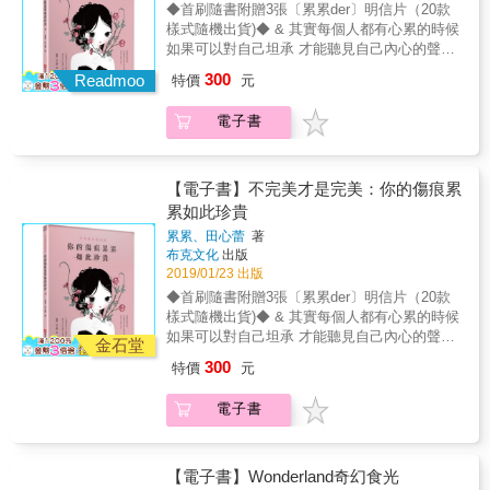
呦！」 & 男人到底懂不懂！ 「踩了我的地雷，
◆首刷隨書附贈3張〔累累der〕明信片（20款
還問我為什麼生氣！找死嗎！」 & 「你要因為
樣式隨機出貨)◆ & 其實每個人都有心累的時候
在乎所以翻你手機的好女孩， 還是要只會翻你
如果可以對自己坦承 才能聽見自己內心的聲音
錢包的婊子！」 & ──｜特別收錄 part 1｜──
珍惜自己比在意別人更多 & 流淚不是懦弱，而
300
Readmoo
啾啾妹在香港親身經歷的 各種文化差異與有趣
特價
元
是堅持太久。 分享著快樂，承受的卻是悲傷。
體驗。 & ──｜特別收錄 part 2｜── 啾啾妹收
& 在成長的路上，如果沒跌倒只是幸運。 越過
集了來自各地粉絲的私密好奇！ 特地下凡來替
電子書
障礙，能夠再度站起身來才是實力。 淚水只是
眾生解惑大公開～
一種釋放， 振作起來才叫做堅強。 & 致 活得
有些脆弱心累的你， 我們一起，慢慢勇敢。
【電子書】不完美才是完美：你的傷痕累
累如此珍貴
累累、田心蕾
著
布克文化
出版
2019/01/23 出版
◆首刷隨書附贈3張〔累累der〕明信片（20款
樣式隨機出貨)◆ & 其實每個人都有心累的時候
如果可以對自己坦承 才能聽見自己內心的聲音
金石堂
珍惜自己比在意別人更多 & 流淚不是懦弱，而
300
特價
元
是堅持太久。 分享著快樂，承受的卻是悲傷。
& 在成長的路上，如果沒跌倒只是幸運。 越過
電子書
障礙，能夠再度站起身來才是實力。 淚水只是
一種釋放， 振作起來才叫做堅強。 & 致 活得
有些脆弱心累的你， 我們一起，慢慢勇敢。
【電子書】Wonderland奇幻食光