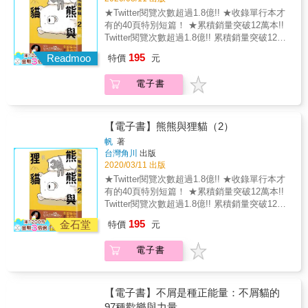
看到這篇，壞心情被療癒了」
告別 晚安是期盼 晚安是詩 ☆為了喜歡你，我
★Twitter閱覽次數超過1.8億!! ★收錄單行本才
&mdash;&mdash;保羅先生都會對這類共鳴感
練習更努力喜歡自己 ☆為了更喜歡你，我好好
有的40頁特別短篇！ ★累積銷量突破12萬本!!
到內心竊喜，因為「當你嘴角上揚的時候，我
練習說一聲晚安 這本書想講的晚安，是一種夕
Twitter閱覽次數超過1.8億!! 累積銷量突破12萬
也笑了。」^^ ✽#蒙面插畫家『保羅先生的19道
陽的感覺 從淺藍色的憂傷，到粉紅色的喜歡 我
本!! 無論看幾次都很療癒，溫馨善良的動物漫
祕辛』番外篇 除了腦洞大開的圖文創作，蒙面
195
想在一天之中，當最後一個跟你說晚安的人 我
Readmoo
特價
元
畫。 「兩人的羈絆」和「感動的重逢」！ 描繪
插畫家（神祕？）保羅先生特別整理了最常被
想在離去之時，能好好的跟你說一聲再見 我想
溫和的熊和 不知天高地厚的狸貓， 幽默可愛的
問的19道祕辛&mdash;&mdash;「畫圖的靈感
在有愛的時候，感覺到一個擁抱 我想在寂寞的
電子書
每一天。 只要兩人在一起， 平凡的日常， 也
究竟都是怎麼來的？」、「為什麼保羅先生都
時候，讓心有一個破洞 體驗一次失敗的防守，
會變成真貴的時光。 充滿對動物的愛情， 以及
不露臉啊？」、「所以本人到底長什麼樣子
流露出那些藏得完美到都快忘記的感受 ☆我與
對大自然的看法， 獨一無二的動物漫畫。 就這
呢？」、「當全職插畫家能過活嗎？」
我們之間，只差一句晚安 ☆我與我們之間，就
樣， 一個季節又過去了── 這是生活在某座森
&hellip;&hellip;，那些平常在社群媒體上沒聊
【電子書】熊熊與狸貓（2）
等這句告白 #給喜歡的人 不確定 世界何時末日
林的 熊與狸貓的故事。 登場動物介紹 熊 溫和
到，面具底下的內心話與小故事，歡迎大家一
帆
著
只確定，想成為每天 最後一個跟你說晚安的人
且力量大的棕熊。 喜歡睡午覺和跳舞。 烏龜
起來揭露與探究。 ✽#保羅先生的腦洞遊樂場
台灣角川
出版
#給好朋友 知道你，有時候 只想一個人躲起來
行動力十足，不在乎時間， 積極地往前走。 狸
ROUND 1 #人體小劇場 人體本來就是一個高智
2020/03/11 出版
難過 當你不想再獨自一人的時候 好朋友的我永
貓 有點膽小但充滿好奇心。 喜愛尋找各種樂
慧且奧妙的有機體，來到冬天，有人會說「我
★Twitter閱覽次數超過1.8億!! ★收錄單行本才
遠在你的左右 #給自己 原來一切不用想成這麼
趣。 兔子 靜不下來會到處跑， 和烏龜是朋
咳嗽到快要把肺給咳出來」，那你知道把肺咳
有的40頁特別短篇！ ★累積銷量突破12萬本!!
難 心想要的，其實一直都很簡單 睡前和自己的
友。 鷺 有些寡言。 雖然聽不懂聽鶴在講什
出來是什麼樣情境嗎？也有人說「用膝蓋想也
Twitter閱覽次數超過1.8億!! 累積銷量突破12萬
心聊一聊天 #給未來的我們 失去的和曾經受傷
麼，但樂在其中。 鶴 無時無刻都在思考， 但
知道」，那你有想過你那對有思想的膝蓋，它
本!! 無論看幾次都很療癒，溫馨善良的動物漫
的 不一定只是我們眼前看見的那樣 或許那會是
195
想不出結論也不在乎。 別的熊 粗魯但溫柔。
金石堂
們平常都在聊些什麼話題嗎？ ROUND 2 #翻玩
特價
元
畫。 「兩人的羈絆」和「感動的重逢」！ 描繪
未來讓我們的心更能閃著光的地方
雖然有所抱怨但還是玩在一起。 鹿 以壯觀的角
名人堂 小時候吃金牛角，會不免俗玩一下
溫和的熊和 不知天高地厚的狸貓， 幽默可愛的
為傲， 秋天時會和同伴比力氣。 杉樹 雖然有
cosplay慈禧太后的遊戲，你也會這樣嗎？！不
電子書
每一天。 只要兩人在一起， 平凡的日常， 也
點驕傲，但其實很多情。 想和鄰居保持距離。
同的現實／虛擬人物角色，保羅先生都會對他
會變成真貴的時光。 充滿對動物的愛情， 以及
熊媽媽 在熊小時候 就和他分開的母親。 蝙蝠
們產生各種腦洞奇想，可能純粹是字面上的反
對大自然的看法， 獨一無二的動物漫畫。 就這
超級夜貓子， 總是和同伴快樂地到處飛。 櫸樹
射聯想，有時候則是亂牽線幫他們結合新的概
樣， 一個季節又過去了── 這是生活在某座森
【電子書】不屑是種正能量：不屑貓的
個性溫和，喜歡其他的生物。 非常在意隔壁鄰
念和元素，徹底歪樓這樣。 ROUND 3 #誰沒有
林的 熊與狸貓的故事。 登場動物介紹 熊 溫和
97種歡樂與力量