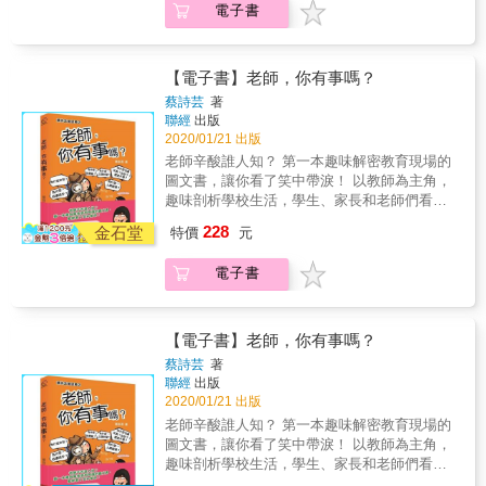
可愛同居多功能筆記本 ❤ 13X19公分適中大
電子書
刻刻發生的甜蜜、爭執、和好、突然出現的各
小，適合隨身攜帶更適合放在家裡專屬位置──
種狀況劇，還有色色的事情，讓人又喜歡又崩
可以留言提醒另一半記得倒垃圾、吃晚餐或是
潰，無所不在的填補了兩人之間的空隙。 ✅ 你
該%%了； 可以耍浪漫交換一下日記； 可以記
跟之前都不一樣 打呼超大聲、襪子亂丟、像臭
【電子書】老師，你有事嗎？
錄誰的家事做得多； 吵架之後也可以偷偷留下
小孩&hellip;&hellip; 「當初那個王子到哪裡去
蔡詩芸
著
最真誠的道歉讓對方感動一把（勸世警語：一
了！！！（吶喊）」 ✅ 吵架沒處躲 套房只有四
聯經
出版
開始好好說話不就好了嗎）。 （要拿來折愛心
面牆，再怎麼生氣轉身還是會碰到他。 「我
2020/01/21 出版
或是紙飛機也是可以ㄉ） 註定推薦 超有名插畫
&hellip;&hellip;我出去走走。」 ✅ 愛不愛都奇
老師辛酸誰人知？ 第一本趣味解密教育現場的
家 鬼門圖文 插畫界黃立行 盜哥Daubro （順序
怪 「已經連續3天%%了，今天休兵好了不然她
圖文書，讓你看了笑中帶淚！ 以教師為主角，
依首字筆畫排列）
以為我很色怎麼辦。」 「他為什麼不碰我！是
趣味剖析學校生活，學生、家長和老師們看了
膩了嗎？？？？」 N個胖才可愛小劇場，告訴
都心有戚戚、哈哈大笑。 & 你知道現在的教師
228
你月底吃土、吵架吵不完、手機被偷看
金石堂
特價
元
是個什麼樣的職業？ 學校生活又是怎樣的情
&hellip;&hellip;該怎麼辦？ ❤ 隨書附贈 ❤ 胖才
景？ 上萬粉絲感動回饋： 「寫到心坎裡！有共
可愛同居多功能筆記本 ❤ 13X19公分適中大
電子書
鳴！蔡老師誇張幽默的畫風很療癒，工作不孤
小，適合隨身攜帶更適合放在家裡專屬位置──
單！」 「一語道中老師的辛酸甘苦！」 「謝謝
可以留言提醒另一半記得倒垃圾、吃晚餐或是
您的畫，讓我們把老師的辛酸釋懷了！繼續
該%%了； 可以耍浪漫交換一下日記； 可以記
Fighting !」 「完美體現教育現場及教師心聲！
【電子書】老師，你有事嗎？
錄誰的家事做得多； 吵架之後也可以偷偷留下
一整個於我心有戚戚焉！」 「原來我並不孤
蔡詩芸
著
最真誠的道歉讓對方感動一把（勸世警語：一
單，讓我們繼續撐下去！」 給曾經當過學生或
聯經
出版
開始好好說話不就好了嗎）。 （要拿來折愛心
是現在還是學生的你： 青春無敵，當柴米油鹽
2020/01/21 出版
或是紙飛機也是可以ㄉ） 註定推薦 超有名插畫
距離很遙遠，人情冷暖還沒經歷，心中擁有的
老師辛酸誰人知？ 第一本趣味解密教育現場的
家 鬼門圖文 插畫界黃立行 盜哥Daubro （順序
還只是對世界抱持著美好的想像，老師的話是
圖文書，讓你看了笑中帶淚！ 以教師為主角，
依首字筆畫排列）
否只是從你耳邊輕輕飄過？ 給曾經當過老師或
趣味剖析學校生活，學生、家長和老師們看了
是現在還是老師的你： 在教育第一線的基層小
都心有戚戚、哈哈大笑。 & 你知道現在的教師