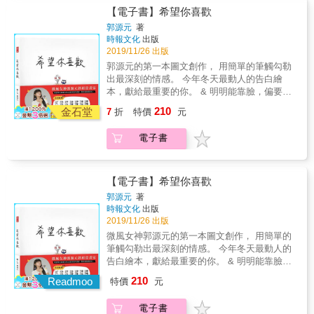
什麼？ 對於未知的以後你是期待得多？還是擔
號，只是想跟你說，現在的我很好！」 每每收
義為『事實／真相』。人不必立下什麼豐功偉
裝扮我、拍我，而我&hellip;&hellip;就只想在窗
【電子書】希望你喜歡
心得多？ RingRing 跟你們一樣對未來有著不安
到許久沒有私訊的粉絲， 特別寫來告訴
業來追求道德，單單認清並陳述事實就是道
邊休息嘛&hellip;&hellip;不行嗎？？！！－－凹
的情緒， 在這過程中不斷的自我對話， 發現信
郭源元
著
RingRing 近況，都會讓人感到欣慰， 能陪伴著
德。」 【老友的話】 徐玫怡：「如果你問我
凹 凹凹的幸福很簡單，有吃有睡有玩，想開心
念可以形成一股勇敢的力量。 未來很現實的，
時報文化
出版
大家走過難熬的那段時光， 也是這一路以來能
『妙如是怎樣一個人』，我發現我很難回答這
的時候就抓抓紙箱找樂子， 不開心的時候喵喵
2019/11/26 出版
現在付出多少決定以後的模樣 十年後的自己會
堅持著的原因之一。 常常會有人說：
個問題。因為她二十幾年寫了那麼多在書上、
兩聲以示抗議，愛貓奴馬麻的時候磨蹭磨蹭以
變成什麼模樣，看看現在的自己就知道， 任何
郭源元的第一本圖文創作， 用簡單的筆觸勾勒
「RingRing 怎麼又說中我今天的心情」， 其實
在網路上，很難一篇文章或幾句話去標示她。
示我記得妳， 厭煩的時候翻翻白眼自顧自地
時候開始行動都不嫌晚，關鍵是決心有多大。
出最深刻的情感。 今年冬天最動人的告白繪
RingRing 在心中大喊著「謝謝你也懂我」， 不
如果真要說，只能說我覺得妙如是一個輪迴比
睡。 這樣的人生誰不想！ 做自己，愛自己，不
我們都為了自己的未來拚命著， 這條路上你不
本，獻給最重要的你。 & 明明能靠臉，偏要靠
論身邊是否有人陪伴， 很多感受跟困難終究還
我多次的人，她比較早，或是比較快找到自己
惹麻煩不傷人，就和凹凹一樣自在吧！
是孤單的， 當你有點累了、當你感到無力了，
才華的圖文創作插畫家！ & 無心插柳柳橙汁，
是只能自己面對， 最需要的就是為自己加滿
心之所向。跟妙如的合作是一個很好的緣分，
210
金石堂
7
折
特價
元
試著翻翻這個章節，有個人跟你經歷著相同的
郭源元將某日的隨手插畫放在IG限時動態上，
油。 常常聽到最大的敵人就是自己， 因為自己
天注定吧，不然怎麼會沒有多少相處時間的兩
過程， 也正在努力突破，或許有點辛苦、有點
沒想到引起粉絲廣大的迴響，斜槓成為插畫創
的想法最直接影響了自己行為， 最終會決定結
人，密切合作了二十年？我們有接近的價值
電子書
為難自己， 但想著勾勒出來的未來，會到達
作者，畫著畫著，竟促成了這本繪本的誕生。
果往哪裡走， 不是一直提醒自己轉念，而是找
觀，卻走出對比的人生。感受上，我不應該去
的。 & #有時不用強迫自己轉念 「RingRing 好
平常就會將生活中的小小感受畫下來的郭源
到心中的信念。 當你又對自己感到迷惘，試著
回答『你覺得妙如是一個什麼樣的人？』，我
久不見，好久沒有私訊你了， 我換了新的帳
元，五年前開始從片段的插畫進階到創作短篇
翻閱這個章節， 一次次的重新找到自己，你就
只會說她在走自己的道路。此外，什麼說法都
號，只是想跟你說，現在的我很好！」 每每收
的小故事，用一支筆創造出兩個經典角色，一
【電子書】希望你喜歡
能越來越強大。 & ───｜關於書封設計｜───
覺得有點膚淺。 妙如作為一個觀察與咀嚼歐美
到許久沒有私訊的粉絲， 特別寫來告訴
個三毛；一個小怪物。她不炫技也不設計複雜
本書封面採內封和書衣雙層展現。 & 主視覺，
郭源元
著
文化的原鄉台灣人，從生活角度反觀台灣處境
RingRing 近況，都會讓人感到欣慰， 能陪伴著
的情節，點點滴滴都是最真實的感受，跟她的
時報文化
出版
是淡雅的花草。 上方飄著花與花瓣， 猶似帶著
時，美國異鄉反而生根為心之所向的自由之
大家走過難熬的那段時光， 也是這一路以來能
作品一樣，純真誠摯。 《希望你喜歡》用簡單
2019/11/26 出版
清新的花草香， 將RING RING 想傳達出的暖
地，原鄉台灣直到今日的不真實反而成了她的
堅持著的原因之一。 常常會有人說：
的情節與筆畫觸動你的心中最柔軟的那一塊，
意， 輕輕的、溫溫的撫慰著我們， 彷彿好友低
微風女神郭源元的第一本圖文創作， 用簡單的
異鄉。這本書可以淺顯的去看歐美文化差異的
「RingRing 怎麼又說中我今天的心情」， 其實
翻閱之後的感動，帶我們找回曾經的初心。 本
喃著：I&rsquo;M HERE & 外觀書衣採極簡表
筆觸勾勒出最深刻的情感。 今年冬天最動人的
趣味，但有另外比較複雜的層面是作者本人內
RingRing 在心中大喊著「謝謝你也懂我」， 不
書特色 友情的、愛情的、親情的都可以 最適合
現， 上飄著一朵朵的花，下方「I&rsquo;M
告白繪本，獻給最重要的你。 & 明明能靠臉，
心的反覆思考。」
論身邊是否有人陪伴， 很多感受跟困難終究還
送給你最在乎的人 3~99歲適讀 規格： 16*16公
HERE」鏤空字透出綠草。 強調《別忘了，你
偏要靠才華的圖文創作插畫家！ & 無心插柳柳
是只能自己面對， 最需要的就是為自己加滿
210
分 / 全彩 /& 精裝 / 無注音
Readmoo
特價
元
難過的時候有我在》！ & 此款書衣也可以單獨
橙汁，郭源元將某日的隨手插畫放在IG限時動
油。 常常聽到最大的敵人就是自己， 因為自己
取出，圍成一個圓， 內置燈，可作為燈飾嚘！
態上，沒想到引起粉絲廣大的迴響，斜槓成為
的想法最直接影響了自己行為， 最終會決定結
電子書
───｜給一直在乎我的你｜───& 在人生路上
插畫創作者，畫著畫著，竟促成了這本繪本的