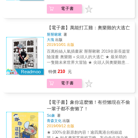
敘說蚊子母親與人類母親面對繁衍下一代的情
Mikey， 暫時不談文具、手帳，跨界主演最新
感掙扎；〈緞帶〉描繪的是「思念殺人」之奇
電子書
力作！ 這次不推坑你、勸敗你，但一樣要笑死
想，刻畫愛情的傷逝和回憶之不絕。可以說，
你！！！ 濟公神開釋，讓mikey和淡定哥瞬間
《小輓》裡的三篇故事，是阿尼默關於「小小
快轉完成終生大事，展開一連串笑到掉頭的家
的死亡」之圖像輓歌。 阿尼默以高度藝術性的
庭搞笑動作片。 演員陣容介紹
【電子書】萬能打工雞：奧樂雞的大逃亡
畫面來呈現這幾個縈繞在他心頭已久的故事，
&mdash;&mdash; 【天兵雙寶媽】 「這樣就好
掰掰啾啾
著
並將許多台灣舊時的視覺和文化元素巧妙置入
了啦！沒關係啦！反正開心就OK了啊！」就算
大塊
出版
故事背景中。每一單格不管是構圖、色彩或是
有兩個孩子，依然不改自己大喇喇的個性。孕
2019/10/01 出版
細節、層次，都擁有足以單獨抽出作為畫作欣
期、待產，產後都爽爽過！ 【神豬隊友】 不是
百萬粉絲人氣插畫家 掰掰啾啾 2019全新長篇冒
賞的水準。近三百頁的連環畫面，創作濃度高
神隊友，也不能算是豬隊友。在擁有二個孩子
險漫畫 奧樂雞＋尖頭人的大逃亡 ★ 最呆萌的
得嚇人。全書如長組詩般動人，連環畫格傳達
後，中年發福成為神豬隊友。永遠的淡定一
一隻雞未來世界大冒險 ★ 尖頭人與奧樂雞患難
出多層次的複雜情感和思緒，撼動人心。 阿尼
哥。 【滴嘟姊妹花】 愛在心裡口難開，直接動
中見真情？ ★ 貓大叔麥扣桑和啾雞可愛加入～
默在赴捷克布拉格應用藝術大學研讀純藝術繪
210
手比較快！ 精采劇情摘要&mdash;&mdash; 神
Readmoo
特價
元
★ 反派角色華博士與森森全新登場 ★ 特別收
畫創作之前，便以個人風格強烈、高度藝術性
奇的第一張超音波照片 貴森森的自費產檢項目
錄粉絲「肥雞專欄問與答」 2066年的某一天，
的插畫備受媒體出版界青睞。偶有漫畫和圖文
孕婦各種生活禁忌扯翻天 兩個女兒情有獨鍾的
電子書
一如往常，尖頭人老是嚷嚷著自己沒錢，想買
創作更是令人眼睛一亮。捷克進修回國後，他
催生法寶 第一胎：恥力全開無上限 新手媽媽月
的東西卻又很多，共同生活的奧樂雞看到，就
的線條和構圖更加自由，配色更加自信大膽。
子服刑中 天兵媽媽的副食品荒唐教室 不用花錢
會默默去打工賺錢，即便薪水微薄，都希望能
本書以多媒材的方式創作，手繪線條加上大量
去健身房就能瘦 取對名字旺六代 嬰兒各項成長
幫上尖頭的忙。打工過程中發生了一樁搶案，
實物攝影（如地板木紋、斑駁老牆、油、墨、
【電子書】象你這麼懶！有些懶現在不偷
發展大比拚 當老北後的三大病症 育兒雜事速成
富正義感的奧樂雞上前阻攔，成功協助警察逮
水暈染），最後在電腦上結合，讓畫面呈現非
一輩子都不會懶了！
法 工作與家庭的翹翹板 微笑媽媽才是王道 我
捕嫌犯，卻沒發現歹徒背後有更大的犯罪集
常不一樣的視覺樣貌和圖像質地。此外，善於
是媽媽 我是我自己 &hellip;&hellip;更多笑到嘴
So象
著
團，從此，他和尖頭人踏上一條深不可測的逃
配色的阿尼默在不同篇章和情境之間的色調選
青森文化
出版
痠、肚子痛的精采內容等你來觀賞。
亡之路&hellip;&hellip; ☻ 貓大叔ㄎㄧㄤ掉的逮
擇和運用，更是令人驚嘆，值得一再琢磨欣
2019/09/12 出版
捕行動～ 故事中，犯罪集團正進行一項動物實
賞。在歐美，常有作者遊走跨界於漫畫和插畫
★ 100%全新原創內容！逾四萬港台粉絲追
驗，「交涉者」隨時監控奧樂雞這些實驗失敗
之間，阿尼默這次也將打破國人固有對漫畫的
蹤！★ 知名畫家芝麻棉花糖、乳中先生強力推