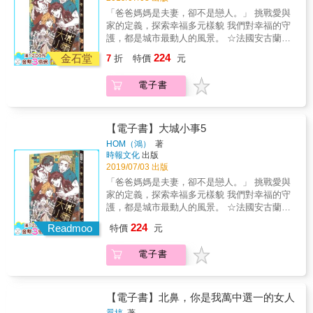
這不只是秋榮大的童年回憶，也是所有臺灣農
「爸爸媽媽是夫妻，卻不是戀人。」 挑戰愛與
村孩童的生命故事。「度咕」和「童年往事」
家的定義，探索幸福多元樣貌 我們對幸福的守
兩個單元，將喚醒臺灣四十代、五十代人深情
護，都是城市最動人的風景。 ☆法國安古蘭駐
的童年回憶。秋榮大肯定是臺灣第一個將民國
村漫畫家代表作 ☆2016、2017金漫獎──青年
224
40～50年農村孩子的冒險、幽默生活，表現得
金石堂
7
折
特價
元
漫畫獎入圍系列作 ☆網友死忠度No.1，萬名粉
最精彩的創作者。▲第四章「動物狂想曲」，
絲引頸期盼 單行本獨家收錄，HOM全新創作
八個連環漫畫故事，用不同的動物做為主角，
電子書
〈每一張照片〉 亮亮的爸爸媽媽，雖然相依相
用國際新聞改編情節。有人常說大人會扼殺兒
愛，但都將愛情給了別人。在打破框架，尋求
童的想像力，結果秋榮大證明，六十歲後，腦
幸福另一種可能的家庭中成長，亮亮對於家庭
子照樣可以作怪，創意無窮呢！這一本書的
的理解，會發展成長成什麼模樣。 在城市另一
【電子書】大城小事5
「度咕」、「喜鵲」、「動物狂想曲」適合讓
個角落： 〈冰淇淋與薯條〉 麥當勞的套餐，配
HOM（鴻）
著
年輕父母用來啟發自己的孩子：一隻小動物怎
餐固定為薯條，想吃冰淇淋的人只能另外加
時報文化
出版
樣引發幼童的想像力？以及如何用創作，保存
點。想要有小孩的多雅、需要婚姻來應付父母
2019/07/03 出版
珍貴的想像力？秋榮大將在臺灣巡迴分享，動
的奐元、只要在奐元身邊別無所求的成皓，三
「爸爸媽媽是夫妻，卻不是戀人。」 挑戰愛與
物在繪本中的趣味性，以及童年交往的動物，
個人選擇了婚姻這個套餐，但缺少了愛情的婚
家的定義，探索幸福多元樣貌 我們對幸福的守
如何轉化成為創作。透過本書，相信可以讓更
姻，以及沒有婚姻的愛情，每個人對冰淇淋的
護，都是城市最動人的風景。 ☆法國安古蘭駐
多動物，成為我們一生中的夢幻朋友！ 本書特
渴望，又會讓他們額外付出什麼代價？ 〈執子
村漫畫家代表作 ☆2016、2017金漫獎──青年
色民國40～50年代，很多家庭養不起寵物，但
224
之手上+下〉 奐元與多雅在外人眼中是一對恩
Readmoo
特價
元
漫畫獎入圍系列作 ☆網友死忠度No.1，萬名粉
是滿街貓狗亂生。在台中埔里的鄉下，六歲的
愛的夫妻，還有著可愛的孩子，但私底下，奐
絲引頸期盼 單行本獨家收錄，HOM全新創作
秋榮大卻擁有一隻貓頭鷹，原因是阿嬤聽信獵
元有位相伴二十年的同性伴侶成皓。然而當奐
電子書
〈每一張照片〉 亮亮的爸爸媽媽，雖然相依相
人的遊說，買貓頭鷹給小孩燉補很有效。不
元的心力逐漸傾斜在家人身上，成皓開始覺得
愛，但都將愛情給了別人。在打破框架，尋求
料，秋榮大三兄弟拒吃，阿嬤拔光貓頭鷹的
自己是這個家庭的外人，而兩人也開始漸行漸
幸福另一種可能的家庭中成長，亮亮對於家庭
毛，卻殺不成，補品只好變成寵物，找隻襪子
遠&hellip;&hellip; 這些發生在城市角落裡的各
的理解，會發展成長成什麼模樣。 在城市另一
給貓頭鷹穿上，秋榮大給他命名「度咕」！度
【電子書】北鼻，你是我萬中選一的女人
種小故事，也許都是你我的共同人生經驗， 關
個角落： 〈冰淇淋與薯條〉 麥當勞的套餐，配
咕與臺灣四十年代的鄉下野小孩，譜出溫馨、
囂搞
著