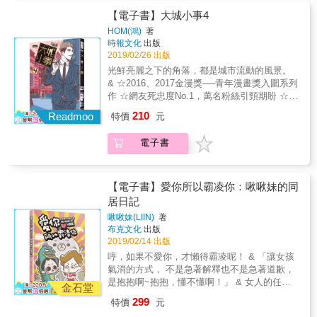
樂高與顧客的糾紛，炸雞攤被冠上黑心之名。
幾點？」紅唇：「12點好了。」朋友：「但我
PO在爆料社團後，鄉民們高舉正義大旗用力撻
【電子書】大城小事4
想要11點半耶。」紅唇：「那你問屁啊！」
伐。單憑片面之詞，是否就可以定人生死？樂
HOM(鴻)
著
高父子又該如何從網路霸凌中脫身？ & 在城市
時報文化
出版
另一個角落： 在父親過世之後的某日，超仁發
2019/02/26 出版
現，自己年幼時常跟父親一起玩的四驅車，其
光鮮亮麗之下的角落，都是城市流動的風景。
實並沒有隨著時代消逝，還是有一群孩子熱衷
& ☆2016、2017金漫獎──青年漫畫獎入圍系列
這項遊戲&hellip;&hellip; & 張狂又自私的鉑
作 ☆網友死忠度No.1，萬名粉絲引頸期盼 ☆睽
鎂，被男友一句：「妳不是我想結婚的對象」
違三年，最動人的城市風景再度展開 & 單行本
210
狠甩。原以為自己是男友生命中的女主角，這
Readmoo
特價
元
獨家收錄，HOM全新創作中長篇〈失控的鍵
時才發現居然只是戲份即將告終的配角，而面
盤〉 樂高與父親在夜市經營炸雞攤，但因為父
臨失去，自尊又是如此不堪一擊&hellip;&hellip;
電子書
親不拘小節的性格，總是賺不到什麼錢，兩父
& 一起獨居老人的自殺案件，背後的真相，是
子過著吃吐司配醬料的貧困生活。某日，因為
一齣人倫家庭悲劇，還是旁觀者眼中的八卦？
樂高與顧客的糾紛，炸雞攤被冠上黑心之名。
當人們忙著指責他人自私時，又有誰的立場是
PO在爆料社團後，鄉民們高舉正義大旗用力撻
【電子書】愛你所以霸凌你：啾啾妹的同
無私？ & 這些發生在城市角落裡的各種小故
伐。單憑片面之詞，是否就可以定人生死？樂
居日記
事，也許都是你我的共同人生經驗， 關於愛
高父子又該如何從網路霸凌中脫身？ & 在城市
情、親情、友情，帶你一起挖掘內心深處最真
啾啾妹(LIIN)
著
另一個角落： 在父親過世之後的某日，超仁發
布克文化
出版
誠的感受。 &
現，自己年幼時常跟父親一起玩的四驅車，其
2019/02/14 出版
實並沒有隨著時代消逝，還是有一群孩子熱衷
哼，如果不愛你，才懶得霸凌呢！ & 「讓女孩
這項遊戲&hellip;&hellip; & 張狂又自私的鉑
氣消的方式， 不是急著解釋也不是急著道歉，
鎂，被男友一句：「妳不是我想結婚的對象」
是抱抱啊~抱抱，懂不懂啊！」 & 女人的任性
狠甩。原以為自己是男友生命中的女主角，這
金石堂
是撒嬌，霸凌是信任。因為... & 「答應你的那
時才發現居然只是戲份即將告終的配角，而面
299
特價
元
天起， 就希望你能成為全世界最了解我的
臨失去，自尊又是如此不堪一擊&hellip;&hellip;