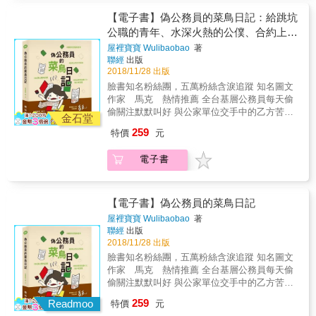
氣和花瓣的色彩 倒入夢想形狀的心模 撒一點黑
起放回去，既然如此，那就加片檸檬加點鹽，
糊椒，烘烤出天馬行空的紋理 焦香的蓬鬆和扎
【電子書】偽公務員的菜鳥日記：給跳坑
醃著吧，隨著時間流逝，當初沒有實現的夢
實，成為真摯的現實 && 夢想路上，每一頁料
公職的青年、水深火熱的公僕、合約上的
想，味道會變得更醇熟。 &
理都是一場冒險 & 當你翻開《WONDERLAND
乙方苦主、對公家單位森七七的小老百姓
屋裡寶寶 Wulibaobao
著
奇幻食光》的那一刻起，你也和我一起跳進了
聯經
出版
樹洞的奇幻食光，繪本中 16 道料理插畫，每一
2018/11/28 出版
頁都是一場冒險，象徵著夢想路上的挫折、迷
臉書知名粉絲團，五萬粉絲含淚追蹤 知名圖文
惘和執著，在這裡想先和你分享其中幾道冒險
作家 馬克 熱情推薦 全台基層公務員每天偷
美食，一起讓靈感飛翔吧！ & 〈SALTED
偷關注默默叫好 與公家單位交手中的乙方苦主
LEMON 鹽漬檸檬〉 午後的檸檬樹下，呆坐著
金石堂
咬牙按讚 寶寶冒死挺身而出，揭露不為人知的
讓雲朵般的夢飄浮在藍天下片刻 然後撈起再度
259
特價
元
公部門祕辛！ 給所有默默受苦不敢抱怨的現任
收進玻璃罐子裡 放幾片檸檬和鹽，醃著 靜待白
公務員、憧憬考上鐵飯碗的考生、夢想改革現
兔出現的瞬間 & 夢想常因現實壓力而妥協，就
電子書
況的理想青年、以及所有曾經與公家單位交手
像封在罐子裡的浮雲，偶爾拿出來想一想又撈
過的苦主。 菜鳥登入中： 從沒想過有一天會闖
起放回去，既然如此，那就加片檸檬加點鹽，
入衙門，菜鳥每天都在這個奇幻世界發現新的
醃著吧，隨著時間流逝，當初沒有實現的夢
體驗，那些曾經對公部門有著悠閒、輕鬆、緩
【電子書】偽公務員的菜鳥日記
想，味道會變得更醇熟。 &
慢的各種想像，如今就像一個從不存在的神
屋裡寶寶 Wulibaobao
著
話。菜鳥的每一天，就從不斷追趕著永遠沒有
聯經
出版
終點的公文清單開始&hellip;&hellip;。 官場現
2018/11/28 出版
形記 在衙門待了一段時日，雖然你力圖保持公
臉書知名粉絲團，五萬粉絲含淚追蹤 知名圖文
平，才發現這個世界根本沒有公平可言，原來
作家 馬克 熱情推薦 全台基層公務員每天偷
每一件事，都有不能言傳的優先順序。你才發
偷關注默默叫好 與公家單位交手中的乙方苦主
現，當公務員好難，人生好難，求生好難。 衙
咬牙按讚 寶寶冒死挺身而出，揭露不為人知的
259
門求生指南 短短地在封閉的衙門走跳幾年，曾
Readmoo
特價
元
公部門祕辛！ 給所有默默受苦不敢抱怨的現任
以為這短暫的生活沒在身上累積什麼，很久之