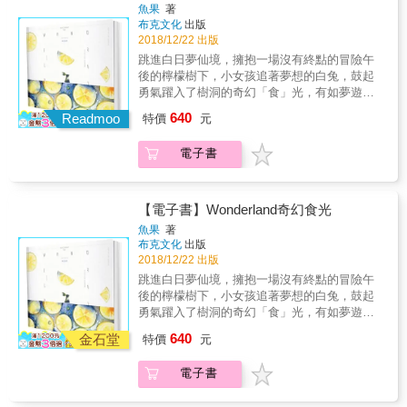
魚果
著
布克文化
出版
2018/12/22 出版
跳進白日夢仙境，擁抱一場沒有終點的冒險午
後的檸檬樹下，小女孩追著夢想的白兔，鼓起
勇氣躍入了樹洞的奇幻「食」光，有如夢遊仙
境般，心境隨著「食」光的流動而改變，每一
640
Readmoo
特價
元
頁料理都代表著「夢想」各個階段，有迷惘，
有盼望，還有不停向前的執著，在不斷追尋的
電子書
過程中，漸漸找到真實的自己。 & 夢想像蛋糕
敲開白日夢的殼，加幾匙糖打發 點綴檸檬的香
氣和花瓣的色彩 倒入夢想形狀的心模 撒一點黑
糊椒，烘烤出天馬行空的紋理 焦香的蓬鬆和扎
【電子書】Wonderland奇幻食光
實，成為真摯的現實 && 夢想路上，每一頁料
魚果
著
理都是一場冒險 & 當你翻開《WONDERLAND
布克文化
出版
奇幻食光》的那一刻起，你也和我一起跳進了
2018/12/22 出版
樹洞的奇幻食光，繪本中 16 道料理插畫，每一
跳進白日夢仙境，擁抱一場沒有終點的冒險午
頁都是一場冒險，象徵著夢想路上的挫折、迷
後的檸檬樹下，小女孩追著夢想的白兔，鼓起
惘和執著，在這裡想先和你分享其中幾道冒險
勇氣躍入了樹洞的奇幻「食」光，有如夢遊仙
美食，一起讓靈感飛翔吧！ & 〈SALTED
境般，心境隨著「食」光的流動而改變，每一
640
LEMON 鹽漬檸檬〉 午後的檸檬樹下，呆坐著
金石堂
特價
元
頁料理都代表著「夢想」各個階段，有迷惘，
讓雲朵般的夢飄浮在藍天下片刻 然後撈起再度
有盼望，還有不停向前的執著，在不斷追尋的
收進玻璃罐子裡 放幾片檸檬和鹽，醃著 靜待白
電子書
過程中，漸漸找到真實的自己。 & 夢想像蛋糕
兔出現的瞬間 & 夢想常因現實壓力而妥協，就
敲開白日夢的殼，加幾匙糖打發 點綴檸檬的香
像封在罐子裡的浮雲，偶爾拿出來想一想又撈