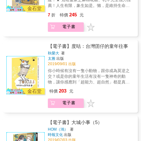
品，而交涉者「麥扣桑」是一隻有著大叔臉孔
設限，將圖像藝術創作藉由漫畫分鏡來發揮，
薦！人生有限，象生如是。懶，是維持生命的
的貓...... ☻ 邪惡搭檔華博士＆寵物溝通師森森
金石堂
凝練而深沈地畫出他內心醞釀多年對「死亡」
必需品！很多人誤會——懶，就是什麼都不
黑暗背後主使者邪惡科學家「華博士」，與反
的思索。 「真正的死亡是什麼，也許永遠來不
245
7
折
特價
元
做。So象說：「絕對不是！！！」懶，要懶得
對非法實驗的寵物溝通師「森森」 ，兩人之間
及認識，但在大大的死亡來臨之前，我們還要
其法！要學會如何在忙碌之中偷懶。懶得來，
過往又有什麼交集呢？ ☻ 雞與雞之間的神祕溝
經歷許多小小的死亡。那些愛情裡的冰與火，
電子書
能完成任務，就是一個負責任的人（象），管
通 沒想到奧樂雞和意外巧遇的「啾雞」能用人
壓力如巨石籠罩的時刻，迷惘窘途，以及失去
他懶不懶呢～「我努力因為我想懶！」傳說，
類無法理解的語言溝通，也喚醒奧樂雞對於自
之後學習接受的勇氣，都像是一首首磨難擠壓
這是So象老師的金句。自那個某年某月某日
己生世的模糊記憶&hellip;&hellip; &
而出，滄桑卻美麗的輓歌。」──阿尼默
起，So象被徹底啟發了！她發奮努力，誓要做
【電子書】度咕：台灣囝仔的童年往事
2019/10/15-2019/10/30 於大塊文化FB指定貼文
一隻懶象！書中分享了So象日常因懶惰而發生
留言分享購買《萬能打工雞》一書照片， 就有
秋榮大
著
的僥倖事和不幸的事也不是甚麼不幸啦，都是
太雅
出版
機會得到掰掰啾啾為您繪製獨一無二的奧樂雞
一些能笑一笑世界更美妙的趣事呢！選擇了
2019/09/01 出版
頭貼！！ 活動詳情請留意大塊粉絲團
懶，會有所得，也會有所失——為了不走樓梯
你小時候有沒有一隻小動物，跟你成為莫逆之
而不去小食部，最後很餓，但省回體力；確認
交？或是你的童年生活有沒有一隻神奇的動
過頭髮不油就不用洗了，雖然頭癢癢，但還是
物，讓你感應到「超能力、超自然」都是真
洗少了一次頭；早上離床後，絕對還有時間可
的？話說秋榮大六歲的時候，他的阿嫲聽信獵
203
以繼續睡要悟出「懶」的真義，不容易。So象
金石堂
特價
元
人的話，買了一隻貓頭鷹，要給秋榮大進補，
希望透過這本書，能讓大眾認識真正的懶是甚
因為秋榮大拒吃，而變成全家的寵物，取名為
麼。
電子書
「度咕TOKU」。▲第一章是「我與度咕」收錄
八個趣味橫生的臺灣農村男孩與一隻貓頭鷹的
故事。▲第二章是「我與喜鵲」，66歲的秋榮
大在台北某公園與一隻喜鵲作朋友的經驗，相
【電子書】大城小事（5）
隔近一甲子，難道是度咕輪迴來了？▲第三章
HOM（鴻）
著
「童年往事」，請民國40～50年代出生的人注
時報文化
出版
意了！收藏這本書比你收藏古董還值得，因為
2019/07/03 出版