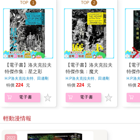
TOP
TOP
1
2
【電子書】洛夫克拉夫
【電子書】洛夫克拉夫
【電
特傑作集：星之彩
特傑作集：魔犬
特傑
H.P洛夫克拉夫特、田邊剛
H.P洛夫克拉夫特、田邊剛
H.P.
著
著
著
224
224
2
特價
元
特價
元
特價
電子書
電子書
輕動漫情報
2022