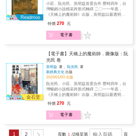
經長時間考證、詮釋、改編與創作後，終於二
重要長篇代表作，媲美好萊塢億萬製作的紙上
小莊、阮光民、吳明益首度合作 歷時四年，台
拉夫特將這部作品投稿至廉價雜誌《詭麗幻
〇二〇年一月與大家見面。 小說原作者吳明益
電影。 ★手塚治蟲文化獎、艾斯納獎、安古蘭
灣暢銷小說精采跨形式轉繹 二〇一一年底，
譚》（Weird Tales），但沒有獲得刊登，直到
也深度參與這項計畫。小說家在起點目送漫畫
國際漫畫節等等， 日美法權威漫畫獎項肯定，
《天橋上的魔術師》出版，吳明益以最透明的
1936年才刊登於《驚駭科幻小說》
家們啟程，在過程中守護，在終點迎接漫畫家
Readmoo
第一部獲得世界級好評的洛夫克拉夫特改編漫
文字，寫下與他童年經驗有關的故事。對較年
（Astounding Stories）上。 電影《環太平洋》
們的成果。看到原畫的吳明益被像是自己的作
270
特價
元
畫！ ★全球獨家燙金書盒，加贈四張原畫精緻
長的讀者來說，那八棟商場的「存在」是為話
的導演吉勒摩‧戴托羅長年來一直希望將這部作
品，又不是自己的作品深切打動，感染興奮，
酷卡。 & 【得獎紀錄】 ★2018年入圍第22屆
題；而對較年輕的讀者來說，商場的「不存
品改編為電影。 2010年一度傳出開拍的消息，
再一次體會到創作的魅力。 全套《天橋上的魔
電子書
手塚治蟲文化獎決選 ★2018年入圍年美國艾斯
在」則成為魅力之一。小說出版後隨即風靡書
並且由詹姆斯‧卡麥隆擔任製片，但直至本作台
術師 圖像版》包括《阮光民 卷》、《小莊
納獎（Eisner Award） ★2018年法國安古蘭國
市，至今不墜。 二〇一三年，小莊曾以動畫導
灣版出版的2021年都尚未問世。 【故事大綱】
卷》、《別冊》三本。 內容含括： ‧2冊《天橋
際漫畫節參展 ★2019年ACBD亞洲最優秀作品
演的角度，與吳明益討論透過以動畫重建商場
一九三○年，由地質學家戴爾所率領的米斯卡塔
上的魔術師 圖像版》 ‧1冊套書專屬加贈《別
獎（Prix Asie de la Critique ACBD） ★2019年
的可行性。當時的計畫雖然沒有成行，卻因緣
【電子書】天橋上的魔術師．圖像版：阮
尼克大學南極探險團，啟程前往了那充滿驚奇
冊》 ‧2種風格迥異、各擅勝場的畫風 ‧2位造型
法國日本博覽會（JAPAN EXPO）達摩裝幀
際會在數年後，改以畫筆重現商場，成為這部
與神祕的冰雪大陸。 這個探險團除了傳統的狗
光民 卷
不同的魔術師 ‧8篇用圖像詮釋的精采小說 ‧3位
獎、插畫獎。 ※《瘋狂山脈》（At the
小說「圖像化」的推手之一。他與阮光民聯
及雪橇之外，還擁有飛機及最新科技的裝備。
藝術家的創作共振 《天橋上的魔術師圖像版 別
吳明益
著 、
阮光民
著
Mountains of Madness） 霍華德‧菲利普斯‧洛
手，以一本西翻、一本中翻的圖像小說
靠著同行的帕波迪教授所研發的新式鑽探機，
冊》（不單售），內容： ‧從此岸到彼岸――阮
新經典文化
出版
夫克拉夫特的「宇宙恐怖」創作觀的集大成之
（graphic novel）形式，重新詮釋小說中的八
探險團獲得了豐碩的調查成果。 探險團所採集
光民、小莊與吳明益的創作對話 ‧吳明益小說新
2020/01/03 出版
作，亦可說是他畢生的心血結晶。 起初洛夫克
篇故事。在歷經長時間考證、詮釋、改編與創
到的一些有著線條紋路的板岩，引起了生物學
篇〈森林、宮殿、銅馬與畫像裡的女孩〉 ‧吳明
阮光民、小莊、吳明益首度合作 歷時四年，台
拉夫特將這部作品投稿至廉價雜誌《詭麗幻
作後，終於在二〇二〇年一月與大家見面。 小
家雷克教授的關注。 雷克深信這些板岩是「未
益專文〈兩塊錢時光暫停機〉 二〇二〇年一
灣暢銷小說精采跨形式轉繹 二〇一一年底，
譚》（Weird Tales），但沒有獲得刊登，直到
說原作者吳明益也深度參與這項計畫。小說家
知生物的痕跡化石」。他不顧戴爾團長的反
月，【天橋上的魔術師 圖像暨互動藝術展】也
《天橋上的魔術師》出版，吳明益以最透明的
1936年才刊登於《驚駭科幻小說》
在起點目送漫畫家們啟程，在過程中守護，在
金石堂
對，組織了一支調查小隊，前往西北方展開地
將與大家見面。漫畫家、小說家、空間設計
文字，寫下與他童年經驗有關的故事。對較年
（Astounding Stories）上。 電影《環太平洋》
終點迎接漫畫家們的成果。看到原畫的吳明益
層探勘調查。 雷克的調查隊忍受著暴風雪，克
270
特價
元
師、互動藝術設計師與平面設計師將齊力聯
長的讀者來說，那八棟商場的「存在」是為話
的導演吉勒摩‧戴托羅長年來一直希望將這部作
被像是自己的作品，又不是自己的作品深切打
服萬難抵達了人類從來不曾到達過的南極大陸
手，打造由原畫、動態影像投射、實體場景還
題；而對較年輕的讀者來說，商場的「不存
品改編為電影。 2010年一度傳出開拍的消息，
動，感染興奮，再一次體會到創作的魅力。 全
深處，在那裡發現了一座漆黑的高聳山脈。 他
電子書
原、互動科技藝術共同構築的奇幻空間，讓參
在」則成為魅力之一。小說出版後隨即風靡書
並且由詹姆斯‧卡麥隆擔任製片，但直至本作台
套《天橋上的魔術師 圖像版》包括《小莊
們鍥而不捨地繼續前進，終於在黑色山脈內部
觀者用自己的鑰匙解鎖圖像，觀看記憶片段如
市，至今不墜。 二〇一五年，譯動國界論壇
灣版出版的2021年都尚未問世。 【故事大綱】
卷》、《阮光民 卷》、《別冊》三本。 內容含
發現了巨大生物的化石。 但是不久之後，雷克
何流動，走入圖像，進入小說，徜徉在藝術家
上，阮光民與吳明益首次合作，將〈石獅子會
一九三○年，由地質學家戴爾所率領的米斯卡塔
括： ‧2冊《天橋上的魔術師 圖像版》 ‧1冊套書
調查隊突然失去了音訊。 戴爾率隊前往救助，
們合力創造的魔幻世界中。 更多資訊請見FB粉
記得哪些事？〉這篇以漫畫形式「轉譯」為新
尼克大學南極探險團，啟程前往了那充滿驚奇
1
2
頁數
1
/2
移至第
頁
專屬加贈《別冊》 ‧2種風格迥異、各擅勝場的
卻目睹了慘遭破壞的營地、死狀悽慘的雷克等