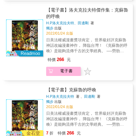
萊塢億萬製作的紙上電影。 ★手塚治蟲文化
克拉夫特一系列作品為開端， 經由洛夫克拉夫
也可能彼此有著心結。
獎、艾斯納獎、安古蘭國際漫畫節等等， 日美
特的友人加以整理後成為一個重要的恐怖小說
【電子書】洛夫克拉夫特傑作集：克蘇魯
法權威漫畫獎項肯定，第一位獲得世界級好評
創作世界觀。 其中的創作核心「無以名狀的恐
的呼喚
的改編洛夫克拉夫特作品的日本漫畫家！ 【得
怖」、「未知的恐懼」、「來自外太空的邪
獎紀錄】 ★2018年入圍第22屆手塚治蟲文化獎
H.P洛夫克拉夫特、田邊剛
著
神」等等， 成為日後恐怖創作的重要靈感來
獨步
出版
決選 ★2018年入圍年美國艾斯納獎（Eisner
源，散見於東西方各種電影、小說、遊戲、漫
2022/01/24 出版
Award） ★2018年法國安古蘭國際漫畫節參展
畫。 不管是西方的尼爾‧蓋曼、史蒂芬‧金，或是
★2019年ACBD亞洲最優秀作品獎（Prix Asie
日美法權威漫畫獎項肯定， 世界級好評克蘇魯
東方的小林泰三，全都受其影響，而有許多以
de la Critique ACBD） ★2019年法國日本博覽
神話改編漫畫神作， 降臨台灣！ 《克蘇魯的呼
此世界觀創作的精彩作品。 ★20世紀初期的洛
會（JAPAN EXPO）達摩裝幀獎、插畫獎。
喚》是能夠流傳千古的文學經典。 ──勞勃
夫克拉夫特作品，在現代已經較難符合當代讀
Readmoo
※〈星之彩〉（The Colour Out of Space）
&bull;歐文&bull;霍華德（美國知名奇幻小說
者的閱讀習慣。 田邊剛的改編為讀者帶來了理
266
特價
元
1927年發表於科幻小說雜誌《驚奇故事》
家，《蠻王科南》的創造者） 20世紀最具影響
解洛夫克拉夫特作品的全新角度。 他以電影手
（Amazing Stories）。 描寫一顆神祕的隕石落
力的古典恐怖小說體系， 眾多恐怖電影、遊
法寫實改編洛夫克拉夫特重要代表作，媲美好
電子書
到某戶農家的土地後，逐漸造成那一帶的所有
戲、文學作品永不枯竭的靈感根源
萊塢億萬製作的紙上電影。 ★手塚治蟲文化
生物陷入瘋狂以及變形的慘劇。 刊登之後即受
&mdash;&mdash; &「長眠的克蘇魯，於拉萊
獎、艾斯納獎、安古蘭國際漫畫節等等， 日美
到許多讀者喜愛，亦是洛夫克拉夫特自認最滿
耶宅邸中，候汝入夢。」 H.P.洛夫克拉夫特影
法權威漫畫獎項肯定，第一位獲得世界級好評
意的作品。 曾多次改編電影，最新改編電影為
響最巨大作品、克蘇魯神話的原點， 完全漫畫
【電子書】克蘇魯的呼喚
的改編洛夫克拉夫特作品的日本漫畫家！ 【得
2019年尼可拉斯凱吉主演的《星之彩》，評價
化！ & & & & & & & & & & & && 【本書特
獎紀錄】 ★2018年入圍第22屆手塚治蟲文化獎
H.P洛夫克拉夫特
著 、
田邊剛
著
甚佳。 【故事大綱】 一名水壩建設調查員為了
色】 ★克蘇魯神話是在上世紀20年代開始，以
獨步
出版
決選 ★2018年入圍年美國艾斯納獎（Eisner
確認建設土地狀況，前往阿卡漢市拜訪一名當
洛夫克拉夫特一系列作品為開端，經由洛夫克
2022/01/24 出版
Award） ★2018年法國安古蘭國際漫畫節參展
地耆老皮爾斯先生。 從皮爾斯先生嘴裡他聽到
拉夫特的友人加以整理後成為一個重要的恐怖
★2019年ACBD亞洲最優秀作品獎（Prix Asie
日美法權威漫畫獎項肯定， 世界級好評克蘇魯
了此生最不可思議、最詭異可怕的故事
小說創作世界觀。 其中的創作核心「無以名狀
de la Critique ACBD） ★2019年法國日本博覽
神話改編漫畫神作， 降臨台灣！ 《克蘇魯的呼
&hellip;&hellip; 事情發生在皮爾斯年輕時。某
的恐怖」、「未知的恐懼」、「來自外太空的
會（JAPAN EXPO）達摩裝幀獎、插畫獎。
喚》是能夠流傳千古的文學經典。 ──勞勃
日一顆神祕的隕石落在好友涅海姆的農場裡。
邪神」等等， 成為日後恐怖創作的重要靈感來
※〈星之彩〉（The Colour Out of Space）
&bull;歐文&bull;霍華德（美國知名奇幻小說
涅海姆邀請米斯卡塔尼克大學的學者前來調
266
源，散見於東西方各種電影、小說、遊戲、漫
金石堂
7
折
特價
元
1927年發表於科幻小說雜誌《驚奇故事》
家，《蠻王科南》的創造者） 20世紀最具影響