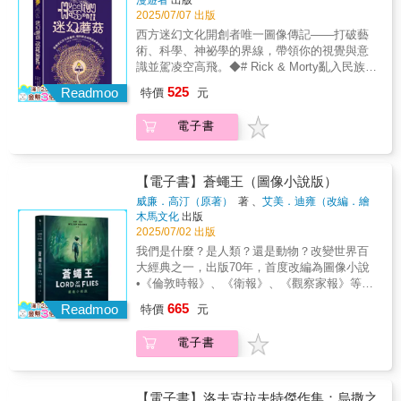
優美事物的執著遠勝於她。終於，在遠離家鄉
的對比。漫畫版精簡了小說中動輒數十頁的辯
荒原，一對父子在人吃人的世界中艱難求生。
項，打入美國國家書評獎決選。書中對於性啟
2025/07/07 出版
的大學校園、風起雲湧的平權運動浪潮中，她
經內容，轉而以視覺符號來呈現「迷宮圖書
他們眼中所見只有破敗、塵灰，他們所感僅有
蒙及同志情慾的正面描繪，不斷觸動宗教團
西方迷幻文化開創者唯一圖像傳記——打破藝
鼓起勇氣寫信回家宣告「我是同性戀！」，卻
館」和「禁忌之書」的張力，非常適合想快速
寒冷、飢餓，然而父子倆試圖保有最後一絲人
體、保守人士發動下架拒讀，使本書成為美國
術、科學、神祕學的界線，帶領你的視覺與意
立刻面對母親的嚴厲反對與驚人揭露：原來，
掌握劇情核心的人。【故事概要】1327年，方
性，為自己、也為一路上遇到的人求得生機。
言論自由與性別平等教育遭受挑戰的著名案
識並駕凌空高飛。◆# Rick & Morty亂入民族誌
父親隱藏性向的歲月，比她還長。 旋即逝世的
濟各會修士威廉為調解政教之爭，帶著見習僧
《長路》為美國文學代表作家戈馬克．麥卡錫
例；時至今日，這部作品仍然在圖像文學與回
#當地下漫畫遇上迷幻自然手札# Trippyㄎㄧㄤ
父親不但對往事守口如瓶，連真正的死因也成
阿德索來到義大利北部山區的本篤會修道院，
525
獻給兒子的小說，是他最陰鬱、最具預言性，
Readmoo
憶錄書寫的領域都具有備受推崇的經典地位，
特價
元
到讓你捨不得眨眼■ 英國泰特現代美術館
謎。她於是開始細細挖掘從小到大的家庭回
為即將展開的帝國和教廷使節團會晤做準備。
也最富個人情感的作品。法國知名漫畫家馬
入選了《紐約時報》評選的「二十一世紀百大
（Tate Modern）官方線上書店「Radical
憶，在父親精心修繕的屋子裡、在父母熱愛的
這座修道院以擁有全基督教世界最豐富的藏書
努．拉瑟雷在寫給麥卡錫的信中寫道：「我並
好書」，也曾改編為百老匯音樂劇，勇奪五項
電子書
Landscapes」推薦選書■ New Yorker、
文學作品中，尋找著他的雙重生活留下的痕
聞名。在威廉到達之前，修道院發生了一起命
非要改寫您的故事，或改變原著的氛圍，僅僅
東尼獎、入圍普立茲戲劇獎。└佳評讚譽
Forbes、Creative Review、Happy Mag、
跡，審視這個悲喜交織、充滿祕密的家，讓他
案：泥金彩飾畫師阿德莫墜谷身亡。威廉受修
是想畫出您所寫出的一字一句。身為畫畫的
┘「《歡樂之家》（及其續作《我和母親之
Hyperallergic、DoubleBlind、The Comics
們這對曾經同樣壓抑、命運卻截然不同的父女
道院長委託釐清命案真相，然而在隨後七天，
人，最美妙的成就，就是能夠以無聲的線條描
間》）經過時間的考驗，不但成為同志通俗文
Journal… 全球創意、媒體、藝術、文化、獨立
獲得了什麼、又失去了多少…… 《歡樂之家》
【電子書】蒼蠅王（圖像小說版）
希臘文翻譯魏納茲歐、草藥師賽夫禮諾、圖書
繪出每一個字詞而不扭曲原意」。獲得麥卡錫
化的經典，也成為『圖像小說』這個類別的榜
雜誌齊聲迷幻推薦！「這是一個愛情故事。」
初版於二○○六年，旋即獲得艾斯納獎、浪達文
館助理貝藍格，以及圖書館管理員馬拉其亞
威廉．高汀（原著）
著 、
艾美．迪雍（改編．繪
生前親自授權改編後，拉瑟雷傾力創作，以簡
樣。這套書的主旨不在於再一次歌頌同志的年
——北美真菌學協會「迷幻史的藝術詩歌。」
學獎、石牆圖書獎等漫畫大獎與同志文學獎
陸……續離奇慘死。各人死狀恰好與聖經〈默
圖）
著
木馬文化
出版
約卻極具張力的筆墨，轉化原著極簡的文風，
少輕狂，而在於直接面對同志和原生家庭之間
——《DoubleBlind》雜誌「一首迷幻文化史的
項，打入美國國家書評獎決選。書中對於性啟
示錄〉中七聲號角所預言的末世來臨意象吻
2025/07/02 出版
將此深刻描寫親情之愛與人性堅韌的動人故
的創傷、責任、療癒。對於關心同志、同志歷
圖像頌歌。」——《Forbes》 雜誌前所未見，
蒙及同志情慾的正面描繪，不斷觸動宗教團
合，似乎有人暗中籌畫一切。威廉數次潛入迷
我們是什麼？是人類？還是動物？改變世界百
事，以另一動人的形式完美呈現。
史、高齡同志、精神障礙等等議題的讀者來
結合迷幻藝術、文化史與情感敘事的跨界大
體、保守人士發動下架拒讀，使本書成為美國
宮般的圖書館後漸漸釐清真相，原來謎團跟一
大經典之一，出版70年，首度改編為圖像小說
說，這套書不宜錯過。」──紀大偉（《同志文
作！帶你搭上一列慢速火車，發光的蘑菇、神
言論自由與性別平等教育遭受挑戰的著名案
本據說已經失傳的禁書有關……在調查過程
•《倫敦時報》、《衛報》、《觀察家報》等重
學史》、酷兒科幻小說《膜》作者，政治大學
話的圖騰符號一一掠過窗邊，你發現自己不是
例；時至今日，這部作品仍然在圖像文學與回
中，威廉逐步接近危險的真相，而他的年輕徒
要媒體年度好書•《倫敦時報》：艾美．迪雍的
台灣文學研究所副教授）「貝克德爾是個冷面
665
讀者，而是穿越次元壁的旅人，一頭撞進一段
Readmoo
憶錄書寫的領域都具有備受推崇的經典地位，
特價
元
弟則見證了一個充滿黑暗與誘惑的世界祕密。
驚人再創作，帶來了獨特的震撼力。•《聖誕男
笑匠，這套堪稱經典的漫畫，可說是文學、性
結合真菌學、迷幻文化史的獨一無二視覺旅
入選了《紐約時報》評選的「二十一世紀百大
第2集故事介紹：在中世紀的寒冬深夜裡，連續
孩》繪者克里斯．摩德：構思精美……動人且
別與同志的精彩同台演出，它的深刻、細膩與
程。讓迷幻視覺走入歷史敘事體兼具幽默、智
好書」，也曾改編為百老匯音樂劇，勇奪五項
的死亡事件讓修道院籠罩在恐懼與懷疑之中。
電子書
切合時代。•《漫畫評論》推薦：與高汀改變世
莽撞，為漫畫的廣度與『不甜蜜家庭書寫』開
性、文化轉譯的野心這本書適合哪一類人？●偏
東尼獎、入圍普立茲戲劇獎。└佳評讚譽
威廉與見習修士阿德索追查真相，逐步深入書
界的傑作一樣，引人入勝且富有感染力。在
出一片大好江山：真摯的關照與一流的敘事，
愛高密度細節畫風、地下漫畫、視覺實驗書的
┘「《歡樂之家》（及其續作《我和母親之
庫的心臟——一座如迷宮般設計、以知識為武
《末日逼近》、《飢餓遊戲》、《大逃殺》和
以戲謔的手法，為文化與社會運動畫龍點
讀者●受迷幻文化、神祕學、靈性療癒吸引的讀
間》）經過時間的考驗，不但成為同志通俗文
器、藏著禁忌文本的巨大建築。本卷從諸多謎
《黃蜂》之前，我們已有《蒼蠅王》。「這裡
【電子書】洛夫克拉夫特傑作集：烏撒之
睛。」──張亦絢（作家）「作者以銳利而細膩