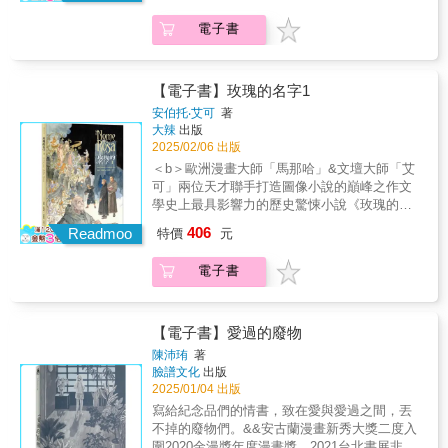
之間相互砥礪的溫暖、西伯利亞善良的當地人
的失蹤開始講起……──〈烏撒之貓〉傳聞地球
化成火海。馬那哈以巨幅視覺呈現火光吞噬建
不同的修煉之路，她只想找到真愛自己本來面
★2019年ACBD亞洲最優秀作品獎（Prix Asie
民，而透出一絲光明與安慰，即使要與摯愛分
諸神早在很久很久以前就離開地表，前往祕境
築、知識、命運與文明的壯烈力量。Ⅷ. 失落、
電子書
目的人，成為九尾狐妖； 她卻決心利用出人頭
de la Critique ACBD）★2019年法國日本博覽
離、整天唱著飢餓的歌、有時候勞動一整天都
卡達斯。年輕的祭司阿泰爾對於諸神始終好奇
離散與回聲修道院崩塌，大火燒了三天三夜。
地的世人期待，讓自己燒尾成人。然而，就算
會（JAPAN EXPO）達摩裝幀獎、插畫獎。
無法獲得丁點麵包而只能喝石頭湯，甚至在面
不已。他在一生都痴迷於諸神的先知巴爾賽的
威廉離去，阿德索承載著愛而不得、知識毀
能讀取人心，幻化人形，終究都逃不過人心算
【故事大綱】庫倫涅斯自從小時候在夢中對名
對大風雪的死亡威脅時，阿吉斯與流放者們，
邀請下，前往了據說是諸神會定期降臨的高山
滅、理性失敗的重量，走向自己的成熟人生。
計……◆我們追求的是自己真正想要的，或者
為瑟勒菲斯的壯麗都市驚鴻一瞥後，放棄了祖
【電子書】玫瑰的名字1
仍然要在苦難大地上播下希望的種子。「我想
山巔。兩人費盡千辛萬苦，是否能夠達成畢生
最後一頁回到艾可最著名的句子：昨日玫瑰徒
只是在順應別人的期待？究竟，什麼才是妖怪
先傳下來的財產與土地，在倫敦過著沉溺於毒
安伯托‧艾可
著
像我的書充滿了光。」尤佳．維列這樣說。
的願望……──〈外神〉
留名，吾等僅能擁虛名。【義大利媒體評論】
最好的修煉之道？有如當代「聊齋」、最精巧
品帶來的夢境的生活，只為了再次去到瑟勒菲
大辣
出版
《西伯利亞俳句》由立陶宛作家尤佳．維列以
馬那哈《玫瑰的名字》榮獲2023年義大利「可
深刻的成長寓言。短短四個月累積14,000,000
斯。輾轉於各個夢境中的他，不知不覺間已經
2025/02/06 出版
當年祖父母一家被蘇聯軍隊強制驅離家鄉，流
可獎」最佳繪畫殊榮2023年Etna Comics國際
瀏覽數，數萬人感動流淚，熱烈討論！粉絲紛
過了四十年，他是否還有機會去到那個令他魂
＜b＞歐洲漫畫大師「馬那哈」&文壇大師「艾
放西伯利亞的真實經歷，寫下這世界史上少被
動漫節宣布，漫畫大師米羅．馬那哈（Milo
紛敲碗求出實體書收藏。‧‧‧作家｜馬尼尼為——
牽夢縈的夢中之城……？──〈瑟勒菲斯〉在史
可」兩位天才聯手打造圖像小說的巔峰之作文
提及的篇章。她與立陶宛插畫家板垣莉那合
Manara）改編自安伯托．艾可大作的《玫瑰的
好評推薦一隻不知人間險惡的小紅狐，因為肚
蓋河遠處有個叫做烏撒的小鎮。那裡世代流傳
學史上最具影響力的歷史驚悚小說《玫瑰的名
作，以短小的章節混合豐富的手繪圖像，以兒
名字》，憑藉極致精湛的藝術筆觸與對中世紀
子餓差點落入人類陷阱時，遇上了一隻已頗有
著「在烏撒的土地上，絕對不可殺害貓隻」的
字》改編成漫畫＜/b＞名家推薦――廖咸浩
童的視角講述這個立陶宛人民以勇氣、善良和
氛圍的考究重塑，正式奪得「可可獎」
406
道行的白狐姊姊，姊姊告訴她修煉的方法：人
Readmoo
戒律。會定下如此嚴厲的戒律，要從一隻黑貓
特價
元
（台大外文系教授）-陳慧（作家）傅月庵（作
超凡意志力共同面對苦難的故事。這個故事要
（Premio Coco）年度最佳繪畫獎，再次展現其
類具有想像力，卻缺乏感知力，只要讀出人類
的失蹤開始講起……──〈烏撒之貓〉傳聞地球
家、資深編輯人）韓良憶（作家）常勝（漫畫
從二戰時期，蘇聯占領波羅的海三國說起。
無可撼動的視覺敘事功力與跨界藝術價值。這
內心的期待，幻化成他們喜歡的模樣，就能吸
諸神早在很久很久以前就離開地表，前往祕境
電子書
家）臥斧（作家、《我從前認識的某個人》作
1939年9月，蘇聯迫使波羅的海三國締結互助條
個獎項被譽為「義大利漫畫界的奧斯卡」。這
取他們的心念，修煉成九尾狐。而最強大的心
卡達斯。年輕的祭司阿泰爾對於諸神始終好奇
者）薛西斯（推理作家、《不可知論偵探》漫
約，使蘇聯有權在其領土之上建立軍事基地，
部作品被視為馬那哈創作生涯中一次極具挑
念，就是用自己原本的樣子得到的真愛。然
不已。他在一生都痴迷於諸神的先知巴爾賽的
畫編劇）鸚鵡洲（漫畫家、《不可知論偵探》
隨即占領了波羅的海三國。1940年夏天開始，
戰、卻成果斐然的嘗試。正如他本人幽默所
而，小紅狐在修煉的過程中，想法卻漸漸和姊
邀請下，前往了據說是諸神會定期降臨的高山
作者）翁稷安（國立暨南國際大學歷史系副教
蘇聯迫使波羅的海三國政府內閣自行辭職，在
【電子書】愛過的廢物
言：「我可不是因為畫修士而出名的。」在漫
姊產生分歧，她發現比起化成一個個男人心目
山巔。兩人費盡千辛萬苦，是否能夠達成畢生
授、漫畫研究者）中世紀、宗教、哲學、懸
蘇聯監督之下選出新的「人民議會」，政治反
畫中，馬那哈選擇以馬龍．白蘭度形象作為參
陳沛珛
著
中的夢中情人，化成男子走上仕途，能獲得更
的願望……──〈外神〉
疑、解謎……透過一位年輕僧侶之死，一步步
對派被鎮壓，政治組織被清洗，國家被極速蘇
考，更貼近艾可原初構想的威廉——一位帶有
臉譜文化
出版
多人類心念，還可以徹底修煉成人身，甚至得
揭露隱藏的修道院之謎，一場場宗教思想、知
維埃化。1941年6月開始，新的蘇維埃政權對各
福爾摩斯原型色彩的偵探：瘦削、無鬍、銳利
2025/01/04 出版
道成仙。兩隻相濡以沫幾百年的狐狸，從此選
識控制與慾望真理的辯駁，新思想如何與封建
地「人民的敵人」進行大規模強制驅逐行動，
卻神經質，聰慧而不安。義大利文學與漫畫評
寫給紀念品們的情書，致在愛與愛過之間，丟
擇走上不同的道路，然而小紅狐在金榜提名
權威抗衡？透過馬那哈的詮釋，將給我們什麼
當時一共有131,340立陶宛人遭到流放。《西伯
論家Lorenzo Barberis指出，馬那哈在《玫瑰的
不掉的廢物們。&&安古蘭漫畫新秀大獎二度入
時，才發現人心的貪欲與殘酷…… ◆本書特
答案？「米羅‧馬那哈」是我最喜歡的義大利漫
利亞俳句》一書所講述的，就是在第一次大規
名字》的漫畫改編中，清楚意識到作品所潛藏
圍2020金漫獎年度漫畫獎、2021台北書展非小
色：◎以漫畫形式，給狐妖化形這個常見的題