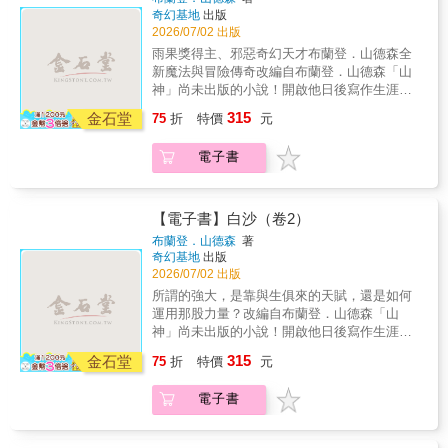
爾丹的魔法運作、人文風俗及物種生態！「在
奇幻基地
出版
我所有的魔法中，御沙術在本質上是最具視覺
2026/07/02 出版
效果，也是最適合改編成圖像小說的魔法。」
雨果獎得主、邪惡奇幻天才布蘭登．山德森全
——布蘭登．山德森「《白沙》是山德森寰宇
新魔法與冒險傳奇改編自布蘭登．山德森「山
世界中隱藏的瑰寶。」——Tor.com奇科幻小說
神」尚未出版的小說！開啟他日後寫作生涯的
雜誌網站╳╳╳泰爾丹這顆沙漠星球處於兩個
雛形起點—— 泰爾丹魔法系統首次完整登場，
315
恆星之間，因此一邊始終處於光明之中，另一
金石堂
75
折
特價
元
一場日與暗、沙與御沙師之戰躍然紙上！★完
邊則始終處於黑暗之中，而強大的魔法只發生
整收錄國外最新版故事內容！★以圖像視覺的
在擁有光明的沙地上……坎頓力量不足、不堪
電子書
方式，將寰宇中至關重要的一章呈現在讀者面
重負，但面對政治和個人力量的合謀下，他必
前！★完整收錄「白沙祕典」，一窺泰爾丹的
須試圖將御沙師團結起來。現在已來到最後的
魔法運作、人文風俗及物種生態！「在我所有
衝刺，坎頓必須挖掘自身能力中最危險的部
的魔法中，御沙術在本質上是最具視覺效果，
【電子書】白沙（卷2）
分，與自己公會中的敵人作戰，並找出殺死他
也是最適合改編成圖像小說的魔法。」——布
布蘭登．山德森
著
父親、近乎摧毀御沙師的伏擊背後真相！「御
蘭登．山德森「《白沙》是山德森寰宇世界中
奇幻基地
出版
沙師就是如此戰鬥的。在每一秒脫水、每一分
隱藏的瑰寶。」——Tor.com奇科幻小說雜誌網
2026/07/02 出版
疼痛之中，操御沙粒起舞。」
站╳╳╳泰爾丹這顆沙漠星球處於兩個恆星之
所謂的強大，是靠與生俱來的天賦，還是如何
間，因此一邊始終處於光明之中，另一邊則始
運用那股力量？改編自布蘭登．山德森「山
終處於黑暗之中，而強大的魔法只發生在擁有
神」尚未出版的小說！開啟他日後寫作生涯的
光明的沙地上……在泰爾丹星球上，「御沙
雛形起點—— 雨果獎得主、邪惡奇幻天才布蘭
315
師」利用神祕力量以驚人的方式操縱沙子。而
金石堂
75
折
特價
元
登．山德森全新魔法與冒險傳奇★完整收錄國
當他們在一場險惡的陰謀中被屠殺時，被大多
外最新版故事內容！★泰爾丹魔法系統首次完
數人不看好的坎頓，認為自己成為了唯一的倖
電子書
整登場，一場日與暗、沙與御沙師之戰躍然紙
存者。面對四方逼近的敵人，坎頓與克里絲建
上！★以圖像視覺的方式，將寰宇中至關重要
立起微妙的合作關係——克里絲是一位神祕的
的一章呈現在讀者面前！★完整收錄「白沙祕