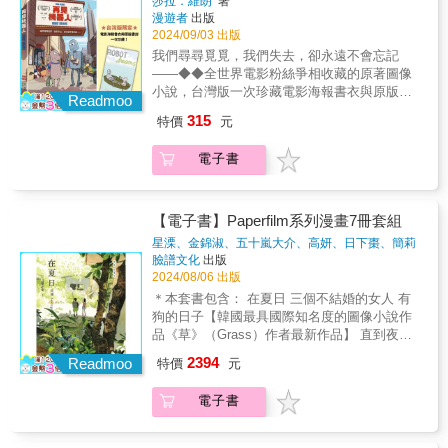
Moritz Preis）最佳兒童漫畫●授權巴斯克、加
莎拉．維朗
著
重，留下的是人之外的景色與物件，地面與牆
代，與所有哲學大師對話，思索人類數千年以
描繪的風景，縱然好天氣也總是揉合著灰色；
字》是歐漫大師馬那哈首次改編小說，艾可的
童書插圖（IBBY）➢2017白烏鴉奬➢2018 阿洛
漫遊者
出版
泰隆尼亞、西班牙語；捷克語；法語：義大利
面的窗格水泥電線，物品傢俱的花紋皺摺反
來共同的困惑，與蘇菲一起尋覓屬於自己的答
人們臉上的表情平靜，極細微的眼角牽動卻包
故事發生在14世紀的一座古老修道院內，他用
伊茲．佩特里克（Aloysius Petrikas）文學獎
2024/09/03 出版
語；波蘭語；簡體中文；拉美西語；瑞典語；
光，那些不再陪伴身邊的「愛過的廢物」們，
案。第一冊《蘇菲的世界知識漫畫：從蘇格拉
藏了真正的心意，那是生活中隨處遭遇的一
了很多篇幅來描述這個巨大、可怕、令人印象
年度童書獎➢2018立陶宛兒童圖書獎➢2020國
土耳其語；葡萄牙語等眾多語言版本。德國
我們尋尋覓覓，我們失去，卻永遠不會忘記
長久而深刻地將記憶保存，漂流，然後轉手。
底到伽利略》「你是誰？」一天，小女孩蘇菲
切：悠然自適，不可信任。──Mangasick&那
深刻的建築，馬那哈將其描繪出非常壯闊的山
際兒童圖書評議會榮譽榜➢2020法國安古蘭國
「青少年文學獎」評審團絕讚好評：1. 絕妙的
——◆◆全世界電影粉絲爭相收藏的原著圖像
我尤其喜愛陳沛珛鏡頭中的灰色，那是濛濛的
收到一封信，上面寫著這個有趣的問題。接著
種對現狀的不滿與不安，呈現出與人一種疏離
勢、修道院，以及各個人物的特寫、表情、服
際漫畫節提名➢2020拉脫維亞兒童圖書評審團
敘事分鏡，色彩豐富，視覺語言強烈，可以從
小說，台灣版一次珍藏電影海報書衣與原版書
巷弄，柏油路上伴著碎石的水窪，磁磚縫隙間
她又收到第二封：「世界從何而來？」問題一
Readmoo
卻微妙的連結。這種人際間的距離感，就像秋
飾等，並且由他的女兒西蒙娜（Simona
入選➢2020拉脫維亞國際 Jānis Baltvilks 獎
不同層面閱讀2. 採用公路小說的故事模式，成
封◆動畫電影入圍2024年奧斯卡最佳動畫長
攪和的落葉和泥土。──廢廢子│漫畫家&《愛過
個接一個寄達，伴隨著一連串出乎意料的事
冬的寒意，既讓人覺得孤立，又驅使人回到自
315
Manara）來上色，她對色彩的運用非常出色，
特價
元
➢2020義大利波隆那拉加茲獎提名➢2020拉脫
功轉化為漫畫圖像語言3. 在故事中嵌入流行文
片、入選2023年坎城影展特別放映◆改編動畫
的廢物》裡所有的關係，即便都出現過這也太
件，她不得不走上一場冒險，不只從中認識了
我，尋找更穩定的內心支點。──阿力金吉兒│
既有趣又令人回味，深色、灰色和濃密的色
維亞版入選拉脫維亞筆會年度最重要書籍名單
化元素，運用電影拍攝手法，畫出層次多樣、
榮獲2024安妮獎最佳獨立動畫長片、2023年歐
廢了吧的逆位牌，但牌桌上的人們，幾乎都有
西方哲學史上的重量級人物，更發掘了自己驚
插畫家&那些愛過的廢物，如同那些徒具紀念性
彩，形成了鮮明的對比。這部漫畫預計兩冊結
➢2020拉脫維亞文學獎提名➢2021俄羅斯「閱
電子書
幽默詼諧卻絕對不簡單的文本。「這是一部溫
洲電影節最佳動畫大獎、2023年安錫動畫影展
〈最後幾里路〉的愛的品質：「天快黑了，總
人的身世！第二冊《蘇菲的世界知識漫畫2：從
的無用之物。作者雲淡風輕地戲謔被丟棄的、
束，第二冊作品，義大利將於2025推出。1327
讀聖彼得堡」國際書籍比賽提名➢2021德國繪
暖感人又刺激有趣的圖像小說，適合各個年齡
「新視野競賽」最佳影片◆《柯克斯評論》、
之先好好下山吧。」還在路上，這些角色某種
笛卡兒到當代的哲學史》在亞伯特的陪伴下，
或即將被丟棄的愛情。──黃珮珊│慢工出版社
年，方濟各會修士威廉為調解政教之爭，帶著
本大奬（Deutsche Jugendliteraturpreis）青年
層閱讀。把疾病主題說得如此細膩的作品並不
《出版人週刊》年度選書◆美國青少年圖書館
程度延續前作《暫時先這樣》的精神狀態，偶
蘇菲發掘了哲學的起源，接著更探索了西方哲
總編輯&乾燥的光鋪開長長的影子，安靜的面
見習僧阿德索來到義大利北部山區的本篤會修
讀物類別
多見，強烈推薦──而且還沒有副作用！」
服務協會（Young Adult Library Services
然與巧合持續編織關係，由想像力媒合，人能
【電子書】Paperfilm系列漫畫7冊套組
學的各大學派。這段哲學啟蒙之旅帶領她超越
孔，一瞬的表情在流逝的時間中顯得無足輕
道院，為即將展開的帝國和教廷使節團會晤做
────漫畫沙發網站（Comic-couch.de）◆
Association）、美國兒童圖書館服務協會
夠在暫時狀態裡變換站立的姿勢。──顏訥│作
自身處境，有了自由意志，更破解了讓她獲得
星溧、金錦淑、五十嵐大介、高妍、日下棗、簡莉
重，留下的是人之外的景色與物件，地面與牆
準備。這座修道院以擁有全基督教世界最豐富
——我可能很快就要死了，因為這個可怕的
（Association for Library Service to Children）
家、學者&
穎、廢廢子
著
臉譜文化
出版
自由之身的祕密！
面的窗格水泥電線，物品傢俱的花紋皺摺反
的藏書聞名。在威廉到達之前，修道院發生了
病！兔子絕望地大喊，看著自己的毛脫落、飄
選書◆「精緻而低調，肢體語言細膩，色調柔
2024/08/06 出版
光，那些不再陪伴身邊的「愛過的廢物」們，
一起命案：泥金彩飾畫師阿德莫墜谷身亡。威
散在風中。——想這麼多幹嘛？搞不好我們兩
和而內斂，但狗與機器人之間的情誼無庸置疑
＊本套書包含： 在夏日 三個不結婚的女人 有
長久而深刻地將記憶保存，漂流，然後轉手。
廉受修道院長委託釐清命案真相，然而在隨後
個今天就會因為別的事死掉啦！野狼呲牙裂嘴
是歡欣鼓舞的。」——《柯克斯評論》「溫
狗的日子【韓國最具國際知名度的圖像小說作
我尤其喜愛陳沛珛鏡頭中的灰色，那是濛濛的
七天，希臘文翻譯魏納茲歐、草藥師賽夫禮
吐槽他。敏感、脆弱還罹患重病的兔子，意外
柔、有趣且充滿智慧。」——《出版人週刊》
品《草》（Grass）作者最新作品】 直到夜色
巷弄，柏油路上伴著碎石的水窪，磁磚縫隙間
諾、圖書館助理貝藍格，以及圖書館管理員馬
遇上了粗魯自信、一向獨來獨往的荒野孤狼。
星級評論「飽含真實的情感。」——《書單》
溫柔（《叛徒馬密可能的回憶錄》簡莉穎X《廢
攪和的落葉和泥土。──廢廢子│漫畫家&《愛過
拉其亞陸……續離奇慘死。各人死狀恰好與聖
野狼的每一句話，乍聽之下很刺耳，仔細一
2394
星級評論「這本幾乎無字（也無對話）的圖像
Readmoo
特價
元
廢子の充氣大冒險》廢廢子 話題劇作改編） 故
的廢物》裡所有的關係，即便都出現過這也太
經〈默示錄〉中七聲號角所預言的末世來臨意
想，卻都在鼓勵兔子認真面對眼前的每一天、
小說時而趣味，時而感人……讀者放下書後仍
事說不停【五十嵐大介傳奇出道作】（上、
廢了吧的逆位牌，但牌桌上的人們，幾乎都有
象吻合，似乎有人暗中籌畫一切。威廉數次潛
活好每一個當下。讓兔子從一開始只知道自怨
會久久記住它。」——《學校圖書館期刊》
電子書
下） 綠之歌 -收集群風（上、下） 瑪莉的音樂
〈最後幾里路〉的愛的品質：「天快黑了，總
入迷宮般的圖書館後漸漸釐清真相，原來謎團
自艾、動不動哭哭啼啼，到後來漸漸被他粗獷
（School Library Journal）星級評論「這本圖
盒（古屋兔丸經典復刻二十年紀念版） 共7部
之先好好下山吧。」還在路上，這些角色某種
跟一本據說已經失傳的禁書有關……在調查過
外表下隱含的體貼收服、完全信任這個「天
像小說在無言中傳遞了情感，帶來歡笑、淚
作品 「夏天，是相遇的季節。」 近年國際最受
程度延續前作《暫時先這樣》的精神狀態，偶
程中，威廉逐步接近危險的真相，而他的年輕