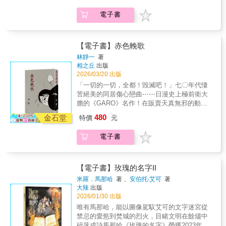
慣。 田邊剛的改編為讀者帶來了理解洛夫克拉
身──藍道夫‧卡特的冒險開幕！ 我一直在作
夫特作品的全新角度。 他以電影手法寫實改編
電子書
夢。今後也將繼續作夢。與你一起。 與創造之
洛夫克拉夫特重要代表作，媲美好萊塢億萬製
主──洛夫克拉夫特一起。──田邊剛 【本書特
作的紙上電影。 ★手塚治蟲文化獎、艾斯納
色】 ★克蘇魯神話是在上世紀20年代開始，以
獎、安古蘭國際漫畫節等等，日美法權威漫畫
洛夫克拉夫特一系列作品為開端，經由洛夫克
【電子書】赤色輓歌
獎項肯定， 第一位獲得世界級好評的改編洛夫
拉夫特的友人加以整理後成為一個重要的恐怖
克拉夫特作品的日本漫畫家！ 【系列得獎紀
林靜一
著
小說創作世界觀。 其中的創作核心「不可名狀
相之丘
出版
錄】 ★2018年入圍第22屆手塚治蟲文化獎決選
的恐怖」、「未知的恐懼」、「來自外太空的
2026/03/20 出版
★2018年入圍年美國艾斯納獎（Eisner
邪神」等等， 成為日後恐怖創作的重要靈感來
Award） ★2018年法國安古蘭國際漫畫節參展
「一切的一切，全都！毀滅吧！」七〇年代悽
源，散見於東西方各種電影、小說、遊戲、漫
★2019年ACBD亞洲最優秀作品獎（Prix Asie
苦絕美的同居傷心戀曲⋯⋯日漫史上極前衛大
畫。 不管是西方的史蒂芬‧金，或是東方的小林
de la Critique ACBD） ★2019年法國日本博覽
膽的《GARO》名作！在販賣天真無邪的動畫
泰三，全都受其影響，而有許多以此世界觀創
會（JAPAN EXPO）達摩裝幀獎、插畫獎。
產業裡，有著一對年輕的動畫師愛侶一郎與幸
480
作的精彩作品。 ★20世紀的洛夫克拉夫特作
金石堂
特價
元
★2025年《克蘇魯的呼喚》獲得布拉姆‧史托克
子──男孩宛如浪跡天涯的候鳥，接案維生以期
品，在現代已經較難符合當代讀者的閱讀習
獎（Bram Stoker Award）獎（圖像小說部門）
實踐創作之夢；女孩則祈願在關係裡抓住浮
慣。 田邊剛的改編為讀者帶來了理解洛夫克拉
電子書
【故事大綱】 日美法權威漫畫獎項肯定，世界
木，遠離傳統家庭的束縛。兩人往復著同一處
夫特作品的全新角度。 他以電影手法寫實改編
級好評克蘇魯神話改編神作，首度在台亮相！
棲身之地，彼此糾纏相依，時有歲月靜好的幻
洛夫克拉夫特重要代表作，媲美好萊塢億萬製
長年受失眠所苦的他，在極光降臨之夜，意外
象，但多的是對未來的悵然，以及雙方對日常
作的紙上電影。 ★手塚治蟲文化獎、艾斯納
窺見了那座神祕的大理石城&mdash;&mdash;
投射的錯位。就在夢想與現實雙雙對撞，無用
【電子書】玫瑰的名字II
獎、安古蘭國際漫畫節等等，日美法權威漫畫
奧拉托。 在北極星充滿惡意的注視下，他逐漸
的愛情被社會制約掐住了咽喉，一郎與幸子的
米羅．馬那哈
著 、
安伯托‧艾可
著
獎項肯定， 第一位獲得世界級好評的改編洛夫
分不清自己究竟是沼澤邊孤獨的觀測者，還是
「同棲」居所是否還是他們的極樂世界？一九
大辣
出版
克拉夫特作品的日本漫畫家！ 【系列得獎紀
守衛洛馬高原的英勇士兵。 在那首跨越兩萬六
七〇年，這部由林靜一繪製的漫畫作品躍上了
2026/01/30 出版
錄】 ★2018年入圍第22屆手塚治蟲文化獎決選
千年的星辰咒歌中，他陷入了無法醒來的沉
傳奇漫畫誌《GARO》的舞台，標誌著時下年
唯有馬那哈，能以圖像駕馭艾可的文字迷宮從
★2018年入圍年美國艾斯納獎（Eisner
睡。 是他在夢中見證了古文明的隕落？還是他
輕人心境的轉變：激進的左翼運動在日本社會
禁忌的愛慾到焚城的烈火，目睹文明在餘燼中
Award） ★2018年法國安古蘭國際漫畫節參展
本身就是一場跨越永恆、拒絕甦醒的蒼白幻
幾乎是迎來了尾聲，屆齡二十五歲的作者與當
碎落成詩馬那哈《玫瑰的名字》榮獲2023年義
★2019年ACBD亞洲最優秀作品獎（Prix Asie