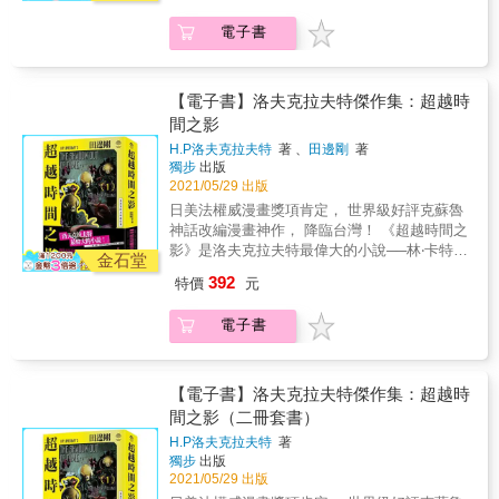
查，然而學者卻發現這顆隕石充滿各種詭譎的
畫。 不管是西方的尼爾‧蓋曼、史蒂芬‧金，或是
（Amazing Stories）。 描寫一顆神祕的隕石落
力的古典恐怖小說體系， 眾多恐怖電影、遊
特質，最後甚至消失無蹤。 同時，自從這顆隕
東方的小林泰三，全都受其影響，而有許多以
電子書
到某戶農家的土地後，逐漸造成那一帶的所有
戲、文學作品永不枯竭的靈感根源
石落到涅海姆家的土地上後，那一帶開始發生
此世界觀創作的精彩作品。 ★20世紀的洛夫克
生物陷入瘋狂以及變形的慘劇。 刊登之後即受
&mdash;&mdash; &「長眠的克蘇魯，於拉萊
各種怪事&hellip;&hellip; &
拉夫特作品，在現代已經較難符合當代讀者的
到許多讀者喜愛，亦是洛夫克拉夫特自認最滿
耶宅邸中，候汝入夢。」 H.P.洛夫克拉夫特影
閱讀習慣。 田邊剛的改編為讀者帶來了理解洛
意的作品。 曾多次改編電影，最新改編電影為
響最巨大作品、克蘇魯神話的原點， 完全漫畫
【電子書】洛夫克拉夫特傑作集：超越時
夫克拉夫特作品的全新角度。 他以電影手法寫
2019年尼可拉斯凱吉主演的《星之彩》，評價
化！ & & & & & & & & & & & && 【本書特
間之影
實改編洛夫克拉夫特重要代表作，媲美好萊塢
甚佳。 【故事大綱】 一名水壩建設調查員為了
色】 ★克蘇魯神話是在上世紀20年代開始，以
億萬製作的紙上電影。 ★手塚治蟲文化獎、艾
H.P洛夫克拉夫特
著 、
田邊剛
著
確認建設土地狀況，前往阿卡漢市拜訪一名當
洛夫克拉夫特一系列作品為開端，經由洛夫克
獨步
出版
斯納獎、安古蘭國際漫畫節等等， 日美法權威
地耆老皮爾斯先生。 從皮爾斯先生嘴裡他聽到
拉夫特的友人加以整理後成為一個重要的恐怖
2021/05/29 出版
漫畫獎項肯定，第一位獲得世界級好評的改編
了此生最不可思議、最詭異可怕的故事
小說創作世界觀。 其中的創作核心「無以名狀
洛夫克拉夫特作品的日本漫畫家！ 【得獎紀
日美法權威漫畫獎項肯定， 世界級好評克蘇魯
&hellip;&hellip; 事情發生在皮爾斯年輕時。某
的恐怖」、「未知的恐懼」、「來自外太空的
錄】 ★2018年入圍第22屆手塚治蟲文化獎決選
神話改編漫畫神作， 降臨台灣！ 《超越時間之
日一顆神祕的隕石落在好友涅海姆的農場裡。
邪神」等等， 成為日後恐怖創作的重要靈感來
★2018年入圍年美國艾斯納獎（Eisner
影》是洛夫克拉夫特最偉大的小說──林‧卡特 &
涅海姆邀請米斯卡塔尼克大學的學者前來調
源，散見於東西方各種電影、小說、遊戲、漫
金石堂
Award） ★2018年法國安古蘭國際漫畫節參展
& & & & & & & & & & & & & & （美國知名克
查，然而學者卻發現這顆隕石充滿各種詭譎的
畫。 不管是西方的尼爾‧蓋曼、史蒂芬‧金，或是
392
特價
元
★2019年ACBD亞洲最優秀作品獎（Prix Asie
蘇魯神話創作者、研究者） 20世紀最具影響力
特質，最後甚至消失無蹤。 同時，自從這顆隕
東方的小林泰三，全都受其影響，而有許多以
de la Critique ACBD） ★2019年法國日本博覽
的古典恐怖小說體系， 眾多恐怖電影、遊戲、
石落到涅海姆家的土地上後，那一帶開始發生
此世界觀創作的精彩作品。 ★20世紀的洛夫克
電子書
會（JAPAN EXPO）達摩裝幀獎、插畫獎。
文學作品永不枯竭的靈感根源
各種怪事&hellip;&hellip; &
拉夫特作品，在現代已經較難符合當代讀者的
※《克蘇魯的呼喚》（The Call of Cthulhu）
&mdash;&mdash; 克蘇魯神話創始者、恐怖小
閱讀習慣。 田邊剛的改編為讀者帶來了理解洛
1928年發表於廉價小說雜誌《詭麗幻譚》
說之王H.P.洛夫克拉夫特生涯晚期代表作 出現
夫克拉夫特作品的全新角度。 他以電影手法寫
（Weird Tales）。 是H.P.洛夫克拉夫特本身以
了時間旅行、精神挾持等題材，對後世科幻創
【電子書】洛夫克拉夫特傑作集：超越時
實改編洛夫克拉夫特重要代表作，媲美好萊塢
及「克蘇魯神話」的代表作，同時也是包含
作者影響甚深&mdash;&mdash;《超越時間之
間之影（二冊套書）
億萬製作的紙上電影。 ★手塚治蟲文化獎、艾
H.P.洛夫克拉夫特的作品群在內的架空神話，
影》 日本當代洛夫克拉夫特作品改編漫畫第一
斯納獎、安古蘭國際漫畫節等等， 日美法權威
H.P洛夫克拉夫特
著
之所以稱為「克蘇魯神話」的原因。 本作影響
人田邊剛， 再次發揮實力，精彩詮釋，帶領讀
漫畫獎項肯定，第一位獲得世界級好評的改編
獨步
出版
巨大，以《蠻王科南》系列作者勞勃&bull;歐文
者進入又一個詭譎森冷的洛氏宇宙。 & & & &
洛夫克拉夫特作品的日本漫畫家！ 【得獎紀
2021/05/29 出版
&bull;霍華德為首，給予了許多作家創作靈感。
& & & & && 【本書特色】 ★克蘇魯神話是在
錄】 ★2018年入圍第22屆手塚治蟲文化獎決選