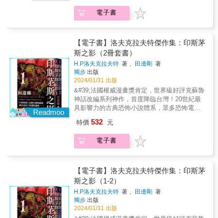
在一次猛烈伏擊中，坎頓失去了大部分同伴，
細膩並具有情感色調的繪畫風格，以迄今台灣
整收錄國外最新版故事內容！ ★以圖像視覺的
說《諸神之城：伊嵐翠》付梓，連續入選
入一個似魔幻寫實的故事旅程。旅途中有著熟
之後，他成為了幾位僅存御沙師中的宗師主。
圖像小說類作品中從未有過的角度來觀察台灣
電子書
方式，將寰宇中至關重要的一章呈現在讀者面
2006、2007美國奇科幻地位最高的新人獎項──
悉而懷念的溫度，充滿了夏日獨有的炎熱、海
由於統治委員會準備反對他，滿腔不滿的坎頓
社會，實為一部難能可貴的作品。――國立中
前！ ★完整收錄「白沙祕典」，一窺泰爾丹的
約翰．坎伯新人獎，之後陸續寫下「迷霧之
面波光閃耀、炎夏大雨的潮濕深深浸潤在其
必須發揮外交手腕，才有希望阻止御沙師被解
央大學法文系葛尹風副教授北漂都市求生的通
魔法運作、人文風俗及物種生態！ 「在我所有
子」三部曲、「邪惡圖書館」系列、《破戰
中。而在這些強烈又鮮明的感受之後，能看見
散一途。 然而，問題遠比他想得複雜：御沙師
勤上班族、享受一人料理的獨身女子、夜半街
的魔法中，御沙術在本質上是最具視覺效果，
者》等書，被各大書評給與高度評價，更讓喬
【電子書】洛夫克拉夫特傑作集：印斯茅
角色彼此之間既陌生又親密的情感互動，他們
內部的忠誠出現裂痕，更有刺客不時從各方襲
頭相遇的餵貓人士、相差十幾歲的一日情
也是最適合改編成圖像小說的魔法。」——布
丹大師指定他為「時光之輪」完結篇的接班人
追尋著重要的事物，有對他人深深的思念，有
斯之影（2冊套書）
來，而坎頓唯一真正的盟友是克里絲，但她另
侶……，《暫時先這樣》是一部描寫城市的作
蘭登．山德森 「《白沙》是山德森寰宇世界中
選！ 2009年10月《時光之輪12：末日風暴》出
自身與外界矛盾衝突的強烈情感，也有不斷面
有自己的盤算…… 「我們和他人太疏遠了，沒
H.P洛夫克拉夫特
著 、
田邊剛
著
品，作者陳沛珛以七年級（80後╱Y世代）女生
隱藏的瑰寶。」——Tor.com奇科幻小說雜誌網
版，打敗丹．布朗新書《失落的符號》，空降
對這個世界的自己。 在閱讀作品時，好像能夠
獨步
出版
注意到所有派別已團結起來反對我們……」 作
的視角，半自傳地記錄下台北街頭的日常片
站 ╳╳╳ 泰爾丹這顆沙漠星球處於兩個恆星之
紐約時報排行榜冠軍。 2010年2月「迷霧
看見或多或少曾經埋藏在自我內心中的一部
2024/01/31 出版
者簡介 布蘭登．山德森Brandon Sanderson 西
刻。書中看似平淡的閒散對話，卻能讓人深切
間， 因此一邊始終處於光明之中，另一邊則始
之子」三部曲陸續在台出版，以其華麗精采又
分，穿插著似夢非夢的虛實場景，彷彿這些記
元1975年生於美國內布拉斯加州首府林肯。15
&#39;法國權威漫畫獎肯定，世界級好評克蘇魯
感受到屬於都市生活的疏離與自適，以及都市
終處於黑暗之中， 而強大的魔法只發生在擁有
節奏輕快的內容，破除一般讀者對於奇幻小說
憶們如夢幻泡影，但卻又陪著我們往未來邁
歲時在書店見到奇幻大師羅伯特．喬丹的暢銷
神話改編系列神作，首度降臨台灣！20世紀最
女生特有的口吻神態。《暫時先這樣》不為城
光明的沙地上…… 在泰爾丹星球上，「御沙
設定繁複，閱讀門檻高的類型限制，掀起奇幻
進。 而這一切，可能是許久前已經埋藏在我們
經典鉅作《時光之輪1：世界之眼》，從此成為
具影響力的古典恐怖小說體系，眾多恐怖電
市下註解，我們來到這座城市，為了各自的原
師」利用神祕力量以驚人的方式操縱沙子。而
Readmoo
小說大眾化熱潮，創造全系列至今銷售破二十
心中的回憶片段，或是年復一年將會再度遇見
書迷，並立志寫作向大師看齊。 2005年，首
影、遊戲、文學作品永不枯竭的靈感根源
因在此停留，求學、追夢、戀愛、工作、成
當他們在一場險惡的陰謀中被屠殺時，被大多
萬冊佳績！ 2012年2月，山德森籌思規畫
532
的，那鬱鬱蔥蔥的盛夏。 ──𝐘𝐨𝐧𝐠 詠｜插畫家
特價
元
部長篇小說《諸神之城：伊嵐翠》付梓，連續
&mdash;&mdash;只要知道了這個小鎮的祕
家……而在當下的過程，或許只是想著：「暫
數人不看好的坎頓，認為自己成為了唯一的倖
超過十年的壯闊長篇鉅作「颶光典籍」系列首
星溧的作品充滿著氣味。土壤潮濕的熱氣、海
入選2006、2007美國奇科幻地位最高的新人獎
密，就是走向了命運的盡頭&hellip;&hellip;與
時，先這樣。」每個人都是過客，每個人也都
存者。面對四方逼近的敵人，坎頓與克里絲建
部曲《王者之路》推出，超越「迷霧之子」系
水濕黏的鹹味，都在水彩的渲染下散發出獨特
電子書
項──約翰．坎伯新人獎，之後陸續寫下「迷霧
《克蘇魯的呼喚》、《敦威治驚魂》並稱克蘇
是主角。一本書的起點，Tracing the Cat沛珛
立起微妙的合作關係——克里絲是一位神祕的
列成就，讓評論家和讀者們紛紛驚呼他為「邪
的夏日氣息。 《在夏日》用小說步調緩慢說故
之子」三部曲、「邪惡圖書館」系列、《破戰
魯神話三大核心之作。H.P.洛夫克拉夫特生前
表示，這篇純粹想畫南機場國宅空間的
暗面人，身上隱藏著某些祕密。 「在成為宗師
惡的天才」！ 2013年9月，以參訪台灣故宮為
事，在電影般的鏡頭下呈現細節。貓咪在臂彎
者》等書，被各大書評給與高度評價，更讓喬
唯一出版單行本作品，達貢密教、深潛者──克
〈Tracing the Cat〉，四張圖的極短篇，完成
的奮鬥過程中，這並非我首次感受到失敗的痛
靈感的〈皇帝魂〉摘下全球奇科幻大獎《雨果
裡溫暖的吐氣、雨水打在肌膚上的溫度、緊握
丹大師指定他為「時光之輪」完結篇的接班人
蘇魯神話知名關鍵字初次登場。& & & & & & &
當下覺得生澀鬆散，後來回頭看，反而是那些
【電子書】洛夫克拉夫特傑作集：印斯茅
苦，但今天我還感受到另一種重量——責任
獎》最佳中篇。11月，《陣學師：亞米帝斯學
的手心相觸留下的汗水，以及思念在肩上的重
選！ 2009年10月《時光之輪12：末日風暴》出
& & & & &&【本書特色】★克蘇魯神話是在上
鬆散的結構和造型讓畫面輕盈不沉悶。然後開
斯之影（1-2）
感。 作者簡介 布蘭登．山德森Brandon
院》上市，融入數學幾何的設定饒富趣味又兼
量，這些細膩的感受透過彷彿用底片捕捉的畫
版，打敗丹．布朗新書《失落的符號》，空降
世紀20年代開始，以洛夫克拉夫特一系列作品
始進行本書後，一直翻出這篇來看，想再畫出
Sanderson 西元1975年生於美國內布拉斯加州
具知識性，開啟了魔法學院冒險的新篇章！
面，將每一個瞬間的情感凝結成永恆的記憶。
H.P洛夫克拉夫特
著 、
田邊剛
著
紐約時報排行榜冠軍。 2010年2月「迷霧
為開端，經由洛夫克拉夫特的友人加以整理後
這種鬆卻一直失敗，也許是同時要經營敘事多
首府林肯。15歲時在書店見到奇幻大師羅伯
2014年5月，山德森再次挑戰其多變精湛的寫作
獨步
出版
追著主角的背影往下挖掘故事，就更迷失於回
之子」三部曲陸續在台出版，以其華麗精采又
成為一個重要的恐怖小說創作世界觀。其中的
了一項要忙，手鬆不了。作為家裡蹲的接案工
特．喬丹的暢銷經典鉅作《時光之輪1：世界之
2024/01/31 出版
風格，全新打造邪惡版的超級英雄「審判者傳
憶、想像與現實之中。 ──王葳 Wei Wang｜插
節奏輕快的內容，破除一般讀者對於奇幻小說
創作核心「無以名狀的恐怖」、「未知的恐
作者，一時無取材方向，便以自己和旁人的生
眼》，從此成為書迷，並立志寫作向大師看
奇」系列，猶如動作電影般的快節奏冒險，加