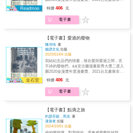
畫家，細看每一頁、每一格都像是完成度極高
模流放中受害人民的故事。當時大約有17,600
的細膩「政治」層次。這部作品不僅是一則中
說類首獎《暫時先這樣》陳沛珛睽違5年最新作
材，賦予了嶄新的探討角度◎主要角色生動可
406
的一幅畫作，而稍放開些距離來看，又能發現
Readmoo
人被送往蘇聯的偏遠地帶（包含科米、阿爾
特價
元
世紀推理小說，更同時運作於寓言與道德的多
品&HOM│漫畫家61Chi│漫畫家Mangasick李屏
愛，故事既溫馨幽默又深刻感人，劇情環環相
那不斷變化的色調，影響著故事調性與讀者感
泰、克拉斯諾亞爾斯克邊疆區、新西伯利亞
重層面，其結構可與但丁《神曲》相互對照；
瑤│作家許俐葳│小說家黃珮珊│慢工出版社總
扣，伏筆安排巧妙，每次轉折都有新的體悟，
受。細細品味，緩緩閱讀或能看見漫畫藝術性
州、哈薩克），其中約有5,100名是兒童，他們
電子書
至於更為隱晦的「靈義／神祕義」層次，則仍
編輯廢廢子│漫畫家──一致好評&阿力金吉兒│
且首尾呼應◎篇幅短小卻內涵豐富，探討了男
的可能。――常勝（漫畫家）看過小説，看過
和老年人最先受到各種疾病和死亡的摧殘。被
是最難以完整捕捉的部分。在艾可的原著中，
插畫家顏訥│作家、學者──專文推薦&2019年
性與女性的社會期待、初心與欲望的選擇，以
電影，更應該看看漫畫。「玫瑰不管叫什麼名
流放者被迫在工地、集體農場和伐木區從事無
被帝國與教會壓迫的貧民之鬥爭，本身即是一
出版的《暫時先這樣》中，作者陳沛珛以她的
及自我的認識及追尋
字，都同樣芬芳。」更何況它一直都叫《玫瑰
比粗重的勞力工作，許多人在第一個冬天就因
種對當代政治現實的諷刺書寫：本篤會象徵基
租居經驗出發，記錄下80後同個世代的女性居
【電子書】愛過的廢物
的名字》。——雋永經典，無與倫比；非讀不
飢餓、酷寒而喪命。這一段被強制驅離與流放
督教民主黨（DC），由紀伯納（Bernardo
住在台北這座城市的片刻日常。在新作《愛過
陳沛珛
著
可，更應收藏！——傅月庵（作家、資深編輯
到西伯利亞的歷史，一直到1990年，立陶宛終
Gui）主導的多明我會修士（也稱道明會）宗教
的廢物》裡，作者則將《暫時先這樣》中的片
臉譜文化
出版
人）「就跟雪地足跡等於馬這個概念一樣，只
於再次脫離蘇聯而正式宣布獨立時，人們才能
裁判所對應義大利社會運動黨（MSI）與黑色
刻安放與自適，置於城市空間、親密關係與物
2025/01/04 出版
有事證不足的時候才會用上符號及符號的符
真正無顧忌地公開談論。作者尤佳．維列在一
政變陰謀，方濟各會則隱喻共產黨（PCI），而
質隨著時間流轉的漸變。&在本書收錄的9篇短
寫給紀念品們的情書，致在愛與愛過之間，丟
號。」然而一個豐富繁妙的故事永遠都是事證
次訪問中提及，1990年時她13歲，正好目睹這
被視為異端的「小修會」則對應議會外激進團
篇中，前半部〈風和日麗〉、〈Friday
不掉的廢物們。&&安古蘭漫畫新秀大獎二度入
不足的，對於《玫瑰的名字》，我們樂於看見
個歷史時刻。她憶述當時有無數的示威遊行、
體，甚至延伸至紅色旅的恐怖主義。這套對照
Night〉、〈4-5pm〉、〈Outsider〉乍看各自
圍2020金漫獎年度漫畫獎、2021台北書展非小
再出現這樣細緻優美如聖詩的另一種符號。
黃綠紅的國旗在街上飄揚，眼睛裡充滿希望的
系統同時又刻意保持「超歷史性」，使作品成
獨立，卻皆微微刺刺的點出親密關係的齟齬、
說類首獎《暫時先這樣》陳沛珛睽違5年最新作
――薛西斯（推理作家、《不可知論偵探》漫
立陶宛人民通霄達旦的唱歌和唸詩，自由的氣
為一場永恆的戲劇，描繪腐敗的權力結構與被
406
疲乏與新生，細細描繪出每段關係的靠近與背
金石堂
特價
元
品&HOM│漫畫家61Chi│漫畫家Mangasick李屏
畫編劇）《玫瑰的名字》的原著是以文字建構
息瀰漫在空氣中。僥倖回到家鄉的被流放者們
壓迫群眾之間反覆上演的對立，其精神亦可見
離。本書後半，由〈週末行程〉帶出城市的代
瑤│作家許俐葳│小說家黃珮珊│慢工出版社總
的迷宮，大概也唯有馬那哈才能以圖像駕馭。
開始出版回憶錄，這些書被命名為「流亡文
Dario Fo《滑稽神祕劇》（Mistero Buffo）的影
謝，〈最後幾里路〉與〈Souvenir〉則聚焦於
電子書
編輯廢廢子│漫畫家──一致好評&阿力金吉兒│
全書就像譽為連環圖畫起源的貝葉掛毯
學」，尤佳．維列把所有的書都看完了，但她
響。Barberis認為，馬那哈在漫畫中成功保留了
那些寄託在肉體與物質的情感與記憶，既珍貴
插畫家顏訥│作家、學者──專文推薦&2019年
（Tapisserie de Bayeux），將龐雜的文字線
最喜歡的還是祖母的小筆記本，她讀了一遍又
這一政治層次的歷史小說結構，儘管必須對高
又彷彿稍縱即逝。本書最末篇的〈Before
出版的《暫時先這樣》中，作者陳沛珛以她的
索，一一提綱挈領，既呈現原著的精神，也保
一遍。為什麼書名要使用「俳句」？「因為奶
度知識密集的文本進行大量濃縮，仍維持了原
Sunset〉，則在別座城市中看見過來人對純愛
租居經驗出發，記錄下80後同個世代的女性居
留著馬那哈獨有的魅力，打造出真實與虛幻共
【電子書】點滴之旅
奶不太愛說話。她內心背負著西伯利亞的過
著的核心張力。尤其是「貧窮運動」所引發的
與永恆的淡淡嘲諷。&這是一本寫給紀念品們的
住在台北這座城市的片刻日常。在新作《愛過
存的精巧世界。這年頭要大家看原著真的太辛
往，她承受了太多苦難和考驗。但她以簡潔明
衝突，在漫畫中透過陰鬱的教會體制與宗教裁
約瑟芬妮．馬克
著
情書，致在愛與愛過之間，丟不掉的廢物們。&
的廢物》裡，作者則將《暫時先這樣》中的片
苦了，可能連上世紀80年代電影都看不太下
快的方式寫下她對流放的記憶。她在談論痛苦
判所的壓制被清楚呈現；相較於電影與電視改
漫遊者
出版
好評推薦──&廢物之所以叫它廢物，是因為我
刻安放與自適，置於城市空間、親密關係與物
去，幸好有馬那哈，可以帶我們進入或重溫艾
的同時，也不忘提及美麗的西伯利亞大自然和
2024/10/01 出版
編，馬那哈的處理更顯忠實而深刻。這種精準
們曾經非它不可。&《愛過的廢物》藉由清新浪
質隨著時間流轉的漸變。&在本書收錄的9篇短
可文字的精巧與美好。――翁稷安（國立暨南
善良的人們。在閱讀這些用鉛筆書寫、被磨擦
不僅來自對原著的深刻理解，也源於馬那哈成
他的嘴很壞、對我很凶，還會威脅要吃掉我，