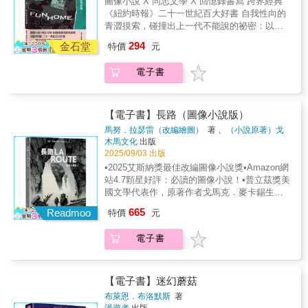
圖像小說 X 同志文學 X 回憶錄書寫 跨界經典
師的小說《玫瑰的名字》，在出版50年後，由
問、高雄市性別公民行動協會理事長、高雄市
《紐約時報》二十一世紀百大好書 自我性向的
義大利漫畫大師馬那哈執筆，以漫畫版呈現。
女性權益促進會理事長）、聶永真（設計師）
青澀摸索，碰撞出上一代不能說的祕密：以為
這本小說非常迷人，但近七百頁的大部頭，也
──感動推薦 「老爸的生命終局成為我的人生開
自己的戀情將要引爆家庭革命，卻發現被打開
考驗讀者的閱讀耐性；漫畫版的出現，讓人找
294
端。更精準地說，他謊言的盡頭剛好是我面對
金石堂
特價
元
的是這個家深鎖更久的暗櫃…… ☆艾斯納獎最
到另一種進入這修道院迷宮的方式。享譽國際
真相的起點。」 她在一九七○年代保守的賓州
佳真實事件改編漫畫☆浪達文學獎最佳女同志
的符號學家安伯托．艾可第一次跨足小說創
小鎮上長大，家是一座華麗的哥德式翻新古
電子書
回憶錄/自傳☆美國圖書館學會石牆圖書獎（非
作。評論文學多年的他，在四十八歲轉換角色
宅，也是一間逐漸步入蕭條的葬儀社；爸爸是
文學類書籍獎）☆美國國家書評獎決選入圍
成為被評論的小說作家，艾可的內心不無忐
雅好文學的高中教師，也是家族事業勉為其難
（自傳類）☆安古蘭國際漫畫節入選作品李屏
忑，完稿後多方詢問友人意見，卻在收到建議
的繼承人，更常是孩子們望而生畏的傳統嚴
瑤（作家）、林蔚昀（作家）、紀大偉（《同
「刪減前一百頁篇幅」後置之不理，認為閱讀
【電子書】長路（圖像小說版）
父。成長過程中，她愈來愈不安於典型女孩的
志文學史》、酷兒科幻小說《膜》作者，政治
猶如登山，要看到好風景必須歷經艱辛。事實
馬努．拉瑟雷（改編繪圖）
著 、
（小說原著）戈
長髮、洋裝，倒察覺爸爸在權威外表下對精緻
大學台灣文學研究所副教授）、張亦絢（作
證明，讀者願意。《玫瑰的名字》在義大利文
馬克．麥卡錫
著
木馬文化
出版
優美事物的執著遠勝於她。終於，在遠離家鄉
家）、番紅花（作家）、黃惠偵（《日常對
學類暢銷書排行榜上，連續七年聲勢不墜；贏
2025/09/03 出版
的大學校園、風起雲湧的平權運動浪潮中，她
話》導演）、黃嘉韻（張銘峰律師事務所顧
得義大利最重要的女巫文學獎（Premio
•2025艾斯納獎最佳改編圖像小說獎•Amazon網
鼓起勇氣寫信回家宣告「我是同性戀！」，卻
問、高雄市性別公民行動協會理事長、高雄市
Strega）首獎，被法國《世界報》選為二十世
站4.7顆星好評：必讀的圖像小說！•普立茲獎美
立刻面對母親的嚴厲反對與驚人揭露：原來，
女性權益促進會理事長）、聶永真（設計師）
紀百大好書之一；至今在四十多個國家出版，
國文學代表作，原著作者戈馬克．麥卡錫生前
父親隱藏性向的歲月，比她還長。 旋即逝世的
──感動推薦 「老爸的生命終局成為我的人生開
全球總銷售量五千萬冊。《玫瑰的名字》是歐
親自授權•全球授權29種語言版本•特別收錄：
父親不但對往事守口如瓶，連真正的死因也成
665
端。更精準地說，他謊言的盡頭剛好是我面對
漫大師馬那哈首次改編小說，艾可的故事發生
Readmoo
特價
元
法文首刷限量版附錄●小說改編為圖像敘事的驚
謎。她於是開始細細挖掘從小到大的家庭回
真相的起點。」 她在一九七○年代保守的賓州
在14世紀的一座古老修道院內，他用了很多篇
人壯舉：視覺簡約、黑暗，卻極具人性。簡直
憶，在父親精心修繕的屋子裡、在父母熱愛的
小鎮上長大，家是一座華麗的哥德式翻新古
幅來描述這個巨大、可怕、令人印象深刻的建
電子書
完美無缺。——艾斯納獎名人堂藝術家 比
文學作品中，尋找著他的雙重生活留下的痕
宅，也是一間逐漸步入蕭條的葬儀社；爸爸是
築，馬那哈將其描繪出非常壯闊的山勢、修道
爾．辛凱維奇（Bill Sienkiewicz）●以殘酷、近
跡，審視這個悲喜交織、充滿祕密的家，讓他
雅好文學的高中教師，也是家族事業勉為其難
院，以及各個人物的特寫、表情、服飾等，並
乎虛無主義的視角，忠實轉譯原著中的暴力與
們這對曾經同樣壓抑、命運卻截然不同的父女
的繼承人，更常是孩子們望而生畏的傳統嚴
且由他的女兒西蒙娜（Simona Manara）來上
恐怖。——ActuaBD網站【我和你踏出的每一
獲得了什麼、又失去了多少…… 《歡樂之家》
【電子書】迷幻蘑菇
父。成長過程中，她愈來愈不安於典型女孩的
色，她對色彩的運用非常出色，既有趣又令人
步，都是不屈靈魂的一聲聲迴響。】《紐約時
初版於二○○六年，旋即獲得艾斯納獎、浪達文
布萊恩．布洛默斯
著
長髮、洋裝，倒察覺爸爸在權威外表下對精緻
回味，深色、灰色和濃密的色彩，形成了鮮明
報》21世紀百大傑作，首度改編圖像小說末日
學獎、石牆圖書獎等漫畫大獎與同志文學獎
漫遊者
出版