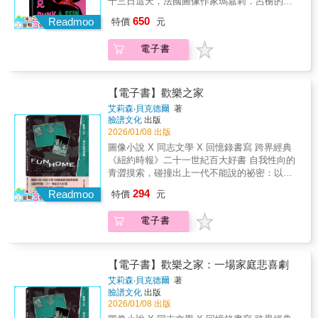
更應收藏！——傅月庵（作家、資深編輯人）
十三日這天，法國圖像作家瑪嘉莉．呂榭的人
裹著銀鑰匙的羊皮紙上，以未知的語言記載著
兩位年輕創作者間需求與慾望的交會，讓這部
「就跟雪地足跡等於馬這個概念一樣，只有事
生從此一分為二。方滿四十歲的瑪嘉莉育有兩
神祕訊息。 不久後，卡特帶著銀鑰匙外出，隨
圖像小說成了一部低調有力、歷久不衰的傑
650
Readmoo
特價
元
證不足的時候才會用上符號及符號的符號。」
名稚女，正在籌畫下一本作品的出版。然而，
即在名為「蛇巢」的洞窟附近音訊全無
作。」──《阿肯色國際文學雜誌》（The
然而一個豐富繁妙的故事永遠都是事證不足
只是一個尋常日子留意到的身體小小的異狀，
&hellip;&hellip;──〈銀鑰匙〉 解放對未知的戰
Arkansas International）「《赤色輓歌》儘管
電子書
的，對於《玫瑰的名字》，我們樂於看見再出
卻讓她從此多了一種身分：乳癌患者。從收到
慄與憧憬的八篇「克蘇魯神話」完全漫畫化！
扎根於自身所處的時代與社會，但卻透過圖畫
現這樣細緻優美如聖詩的另一種符號。――薛
報告異常通知的焦慮、進一步精密檢查的不
風格的力量超越了時代與文化的疆界。」──法
西斯（推理作家、《不可知論偵探》漫畫編
安，到確診的驚愕、回溯家族病史的憤怒，手
國漫畫書店Aaapoum Bapoum「《赤色輓歌》
劇）《玫瑰的名字》的原著是以文字建構的迷
術前後、乳房重建等一連串的身心試煉，瑪嘉
【電子書】歡樂之家
是一部非凡卓越的作品，在傳統與現代、抽象
宮，大概也唯有馬那哈才能以圖像駕馭。全書
莉以畫筆誠實記錄了一切：不只是作為病人，
艾莉森‧貝克德爾
著
與具象之間，創造出迷人的內容。即便是那些
就像譽為連環圖畫起源的貝葉掛毯（Tapisserie
如何與「萬病之王」癌症及遺傳基因奮戰，年
臉譜文化
出版
最為簡約的頁面，也在寥寥幾筆中，蘊藏著強
de Bayeux），將龐雜的文字線索，一一提綱挈
輕的她，也以全新的眼光重新審視自己的身
2026/01/08 出版
烈的情感張力。」──日本國際文化媒體
領，既呈現原著的精神，也保留著馬那哈獨有
體：不再能哺乳的乳房，究竟是什麼？切除器
圖像小說 X 同志文學 X 回憶錄書寫 跨界經典
《PEN》「如果漫畫是一種高級藝術，如《赤
的魅力，打造出真實與虛幻共存的精巧世界。
官後的身體，又是什麼？切除乳房就一勞永逸
《紐約時報》二十一世紀百大好書 自我性向的
色輓歌》所暗示的，那麼它必定也是一種綜合
這年頭要大家看原著真的太辛苦了，可能連上
嗎？女人，由什麼定義？為什麼有家族病史，
青澀摸索，碰撞出上一代不能說的祕密：以為
性的藝術──其創作者要能將當前各種視覺語
世紀80年代電影都看不太下去，幸好有馬那
卻諱莫不言？瑪嘉莉藉由自身經歷，直陳疾病
自己的戀情將要引爆家庭革命，卻發現被打開
言，整合成一個有機且活生生的整體。」──萊
哈，可以帶我們進入或重溫艾可文字的精巧與
294
羞恥與社會歧視如何壓迫患者的心理，記述乳
Readmoo
特價
元
的是這個家深鎖更久的暗櫃…… ☆艾斯納獎最
恩・洪柏格（Ryan Holmberg）﹏﹏﹏﹏﹏﹏
美好。――翁稷安（國立暨南國際大學歷史系
癌如何改變當代年輕女性的日常生活、生涯規
佳真實事件改編漫畫☆浪達文學獎最佳女同志
﹏﹏﹏﹏﹏﹏﹏﹏﹏﹏﹏﹏〆獲二〇〇八年
副教授、漫畫研究者）《玫瑰的名字》漫畫
畫、對身體與自我的認知。全書用色亮麗、語
電子書
回憶錄/自傳☆美國圖書館學會石牆圖書獎（非
《出版者週刊》年度十大漫畫第三名並給予星
版，完美地解決了傾向用圖像溝通的這個時代
調幽默直率，貫穿畫面的龐克音樂及The Clash
文學類書籍獎）☆美國國家書評獎決選入圍
級推薦〆獲二〇〇九年美國哈維漫畫獎
閱讀文字耐性不足的問題，當然也完美地補足
衝擊合唱團，不僅為她罹病後的「第二段人
（自傳類）☆安古蘭國際漫畫節入選作品李屏
（Harvey Awards）最佳美版海外作品提名〆
了我們面對中世紀歐洲，因為陌生而可能欠缺
生」揭開新樂章，亦表現了藝術如何成為生命
瑤（作家）、林蔚昀（作家）、紀大偉（《同
「80P附錄別冊」收錄〈作品注釋〉與美國日漫
【電子書】歡樂之家：一場家庭悲喜劇
的想像力。好的小說，可以從文字出發想像圖
中支持的力量。
志文學史》、酷兒科幻小說《膜》作者，政治
學者萊恩・洪柏格的解說〈林靜一的新浪潮〉
艾莉森‧貝克德爾
著
像，好的漫畫反其道而行，可以從圖像出發想
大學台灣文學研究所副教授）、張亦絢（作
〆繁中版採用法國首發之紅黑雙色版編修而
臉譜文化
出版
像文字。更何況執畫筆的人是米羅．馬那哈。
家）、番紅花（作家）、黃惠偵（《日常對
成，畫面皆比對日版書與部分原稿調整〆全書
2026/01/08 出版
――倪安宇（本書譯者）義大利最有名艾可大
話》導演）、黃嘉韻（張銘峰律師事務所顧
裝幀與附錄別冊由軌室操刀設計