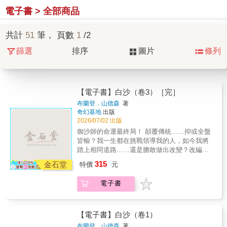
電子書 > 全部商品
共計
51
筆， 頁數
1
/2
篩選
排序
圖片
條列
【電子書】白沙（卷3）［完］
布蘭登．山德森
著
奇幻基地
出版
2026/07/02 出版
御沙師的命運最終局！ 顛覆傳統……抑或全盤
皆輸？我一生都在挑戰領導我的人，如今我將
踏上相同道路……還是膽敢做出改變？改編自
布蘭登．山德森「山神」尚未出版的小說！開
315
金石堂
特價
元
啟他日後寫作生涯的雛形起點—— 雨果獎得
主、邪惡奇幻天才布蘭登．山德森全新魔法與
電子書
冒險傳奇大完結！★完整收錄國外最新版故事
內容！★泰爾丹魔法系統首次完整登場，一場
日與暗、沙與御沙師之戰躍然紙上！★以圖像
視覺的方式，將寰宇中至關重要的一章呈現在
【電子書】白沙（卷1）
讀者面前！★完整收錄「白沙祕典」，一窺泰
布蘭登．山德森
著