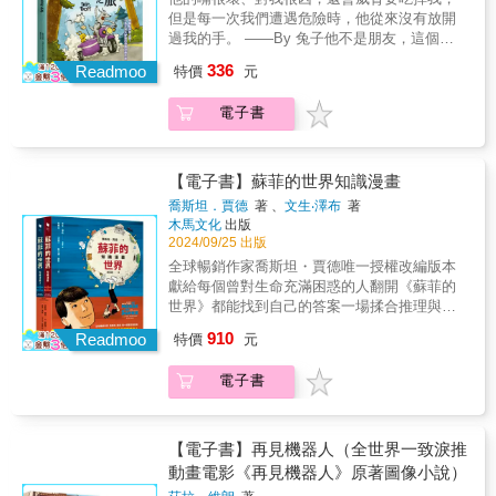
漫的筆觸，描繪著日常生活中熟悉的場景與物
篇中，前半部〈風和日麗〉、〈Friday
國際大學歷史系副教授、漫畫研究者）《玫瑰
至幾乎透明的頁面時，我總覺得周圍有一層溫
熟而高超的繪畫能力。他筆下的人物始終帶有
但是每一次我們遭遇危險時，他從來沒有放開
品，卻傳達出無以名狀的疏離感。在這些細膩
Night〉、〈4-5pm〉、〈Outsider〉乍看各自
的名字》漫畫版，完美地解決了傾向用圖像溝
柔的霧氣，有鹹鹹的水滴從過去落下。」尤
強烈的「肉身性」：臉孔與身體不只是感官描
過我的手。 ——By 兔子他不是朋友，這個世
的畫面裡，各個蘊藏著碎片化的溫度，它們大
獨立，卻皆微微刺刺的點出親密關係的齟齬、
通的這個時代閱讀文字耐性不足的問題，當然
佳．維列說，祖母在寫下這些過往在西伯利亞
寫，更是情緒、信念與權力關係的承載者。本
界上我沒有任何朋友。誰想要救他！我、我只
部分會被遺忘，有些在某個瞬間又回憶起，有
336
疲乏與新生，細細描繪出每段關係的靠近與背
Readmoo
也完美地補足了我們面對中世紀歐洲，因為陌
特價
元
的日子時，往往只能以短語、單字來描述，那
作中，他刻意收斂一貫鮮明的情色風格，以忠
是看不慣他那麼笨手笨腳、那麼天真弱小，那
些溫暖，有些冷冽，就像我們曾經深愛，現在
離。本書後半，由〈週末行程〉帶出城市的代
生而可能欠缺的想像力。好的小說，可以從文
一個一個的字與詞，好像蝴蝶一樣在她腦海中
於文本為優先，反而更突顯其超越情色的繪畫
麼……需要保護。——By 野狼一隻罹癌的小兔
卻人事已非的片刻記憶。然而最令人喜愛的，
謝，〈最後幾里路〉與〈Souvenir〉則聚焦於
字出發想像圖像，好的漫畫反其道而行，可以
電子書
飛舞。因此尤佳．維列以「俳句」來命名這樣
實力。此外，馬那哈亦成功捕捉了艾可作為符
子在森林醫院裡做治療，沒想到隔壁診間竟然
是這九段悵然所失的故事，細細品嚐後是對於
那些寄託在肉體與物質的情感與記憶，既珍貴
從圖像出發想像文字。更何況執畫筆的人是米
的記憶。就這樣，書名自然而然地誕生了：
號學家的另一層面。小說中難以以文字轉譯的
是他的天敵大野狼，更沒想到，當獵人的子彈
緣份聚散後的坦然。──HOM│漫畫家&此書相
又彷彿稍縱即逝。本書最末篇的〈Before
羅．馬那哈。――倪安宇（本書譯者）義大利
《西伯利亞俳句》，一種沉重與輕巧的並置，
理論思考，在漫畫中化為圖像的力量：從修道
往他們呼嘯飛來，兔子的點滴架竟然陰錯陽差
較前作，以更雅緻的畫面設計、更內斂的分鏡
Sunset〉，則在別座城市中看見過來人對純愛
最有名艾可大師的小說《玫瑰的名字》，在出
象徵著立陶宛人民在面對命運的嚴酷考驗時，
院建築、門廊浮雕，到阿德莫的邊飾畫
幫大野狼擋下了子彈。從這時起，兔子不只得
敘事，銳利地側寫了當代人際關係中優雅並脆
【電子書】蘇菲的世界知識漫畫
與永恆的淡淡嘲諷。&這是一本寫給紀念品們的
版40多年後，由義大利漫畫大師馬那哈執筆，
仍能以短小精妙的詩句作出應對的智慧。「我
（marginalia），畫面不僅營造哥德式氛圍，更
一邊逃命、一邊繼續打點滴，身邊還黏著一隻
弱的特質。每看完一篇，都不由得暫停下來，
喬斯坦．賈德
著 、
文生‧澤布
著
情書，致在愛與愛過之間，丟不掉的廢物們。&
以漫畫版呈現。這本小說非常迷人，但近七百
希望我的書和我奶奶寫的東西有點相似。當你
引導對幽默、圖像與漫畫本質的反思。透過跨
隨時可能把他吞下肚的大野狼！「根據神聖的
思索著關係、隱喻，以及那些沒說的話。大片
木馬文化
出版
好評推薦──&廢物之所以叫它廢物，是因為我
頁的大部頭，也考驗讀者的閱讀耐性；漫畫版
終日只能低頭過活時，仍能感覺到有翅膀在生
頁構圖與節奏調度，漫畫回應了艾可對符號、
『狼族守則』規定，剛才你救了我的命，現在
描繪的風景，縱然好天氣也總是揉合著灰色；
2024/09/25 出版
們曾經非它不可。&《愛過的廢物》藉由清新浪
的出現，讓人找到另一種進入這修道院迷宮的
長。我想像我的書充滿了光。」【本書特色】
喜劇與閱讀的深層關懷。整體視覺效果亦因西
換我救你的！」野狼自顧自這樣決定，拖著不
人們臉上的表情平靜，極細微的眼角牽動卻包
全球暢銷作家喬斯坦・賈德唯一授權改編版本
漫的筆觸，描繪著日常生活中熟悉的場景與物
方式。享譽國際的符號學家安伯托．艾可第一
◎ 題材獨特。以二戰期間蘇聯侵占波羅的海三
蒙娜（Simona Manara）優雅而節制的配色美
甘願（卻沒有力氣逃跑，也沒有膽子反抗）的
藏了真正的心意，那是生活中隨處遭遇的一
獻給每個曾對生命充滿困惑的人翻開《蘇菲的
品，卻傳達出無以名狀的疏離感。在這些細膩
次跨足小說創作。評論文學多年的他，在四十
國這段歷史為題材的中文出版，目前仍不多
學而更加出色：灰藍與褐色調構成可信的歷史
兔子一起上路……倒楣透頂的獵物，遇上傲嬌
切：悠然自適，不可信任。──Mangasick&那
世界》都能找到自己的答案一場揉合推理與幻
的畫面裡，各個蘊藏著碎片化的溫度，它們大
八歲轉換角色成為被評論的小說作家，艾可的
見，有關立陶宛的歷史與文學出版等也較少。
色彩基調，使得色彩在關鍵時刻的爆發更顯震
的獵食者，被迫攜手踏上一場苦難不斷又爆笑
種對現狀的不滿與不安，呈現出與人一種疏離
想的哲學冒險之旅，一段探索人類智慧的解謎
部分會被遺忘，有些在某個瞬間又回憶起，有
內心不無忐忑，完稿後多方詢問友人意見，卻
◎ 真實動人。故事出自作者家族的親身經歷，
撼。總而言之，這是一冊兼具思想深度與視覺
910
連連的旅程。他們誰都沒想到，生命儘管寂寞
Readmoo
卻微妙的連結。這種人際間的距離感，就像秋
特價
元
過程《蘇菲的世界》是二十世紀最暢銷的哲學
些溫暖，有些冷冽，就像我們曾經深愛，現在
在收到建議「刪減前一百頁篇幅」後置之不
出版至今獲得多項國際獎項，好評不斷，已被
完成度的重要作品，其獲獎實至名歸，亦令人
又殘酷，卻也可能在轉個彎後，迎面撞上不期
冬的寒意，既讓人覺得孤立，又驅使人回到自
小說，是影響數千萬人的經典。以精彩宛如懸
卻人事已非的片刻記憶。然而最令人喜愛的，
理，認為閱讀猶如登山，要看到好風景必須歷
翻譯成全球13種語言出版。◎ 繪本作家、推廣
由衷感到欣慰。
而至的溫暖與希望。◆●2024年法國「安古蘭國
我，尋找更穩定的內心支點。──阿力金吉兒│
電子書
疑冒險的故事情節，打破哲學枯燥難懂的刻板
是這九段悵然所失的故事，細細品嚐後是對於
經艱辛。事實證明，讀者願意。《玫瑰的名
人海狗房東翻譯及全力推薦。◎ 特別收錄立陶
際漫畫節」青少年部門傑出作品入圍●2023年德
插畫家&那些愛過的廢物，如同那些徒具紀念性
印象。《蘇菲的世界》知識漫畫是原著作者喬
緣份聚散後的坦然。──HOM│漫畫家&此書相
字》在義大利文學類暢銷書排行榜上，連續七
宛歷史研究所所長許瓦德斯專文導讀。◎ 多位
國「獨立漫畫獎」（Ginco Award）最佳長篇敘
的無用之物。作者雲淡風輕地戲謔被丟棄的、
斯坦・賈德唯一授權的改編版本。知識漫畫透
較前作，以更雅緻的畫面設計、更內斂的分鏡
年聲勢不墜；贏得義大利最重要的女巫文學獎
作家、圖文創作者、出版人、導演與立陶宛貿
事漫畫●2023年德國「青少年文學獎」
或即將被丟棄的愛情。──黃珮珊│慢工出版社
過彩色圖象具體呈現哲學家的奇思妙想，大師
敘事，銳利地側寫了當代人際關係中優雅並脆
【電子書】再見機器人（全世界一致淚推
（Premio Strega）首獎，被法國《世界報》選
易代表處代表，共同感動推薦。【重要獎項】
（Deutscher Jugendliteraturpreis）入圍●2022
總編輯&乾燥的光鋪開長長的影子，安靜的面
神采活靈活現生動有趣。讀者將伴隨蘇菲一同
弱的特質。每看完一篇，都不由得暫停下來，
為二十世紀百大好書之一；至今在四十多個國
動畫電影《再見機器人》原著圖像小說）
➢2017立陶宛圖書藝術競賽主獎➢2017立陶宛
年德國「馬克斯與莫里茲獎」（Max und
孔，一瞬的表情在流逝的時間中顯得無足輕
踏上這趟奇妙不可思議的旅途，從古希臘到近
思索著關係、隱喻，以及那些沒說的話。大片
家出版，全球總銷售量五千萬冊。《玫瑰的名
年度最佳圖書（IBBY）➢2017立陶宛年度最佳