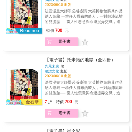
他們，在醒來以後，都變得更有勇氣一些了。
★手塚治蟲文化獎、艾斯納獎、安古蘭國際漫
系列，繼續以一支快筆和豐沛的創作能量，引
夫克拉夫特所獨創的「宇宙恐怖（cosmic
點距離，卻又能夠捕捉某種轉瞬即逝的現實。
克拉夫特一系列作品為開端， 經由洛夫克拉夫
2023/06/10 出版
作電影般的快節奏冒險，加上作者一貫擅長的
這份勇氣，希望也能傳遞給書頁彼端的你。 ──
畫節等等，眾多權威漫畫獎項肯定，第一位獲
領讀者徜徉在他無限的創作宇宙之中。 2022-
horror）」氛圍在作品中表露無遺，同時亦提及
閱讀的過程非常愉快，若以書裡的內容為喻，
特的友人加以整理後成為一個重要的恐怖小說
翻轉筆法，再次擄獲所有讀者的心！6月，出版
法國漫畫大師墨必斯盛讚 大英博物館將其作品
倉鼠球營業中｜日劇✕漫畫評論粉專 星溧精準
得世界級好評的改編洛夫克拉夫特作品的日本
2023年，向書迷告白自己過去兩年祕密寫了四
「達貢密教（Esoteric Order of Dagon）」、
那是從龐大的時間切片裡擷取出來，醃得很好
創作世界觀。 其中的創作核心「無以名狀的恐
長達十多年的「時光之輪」系列，終於畫下跨
納入館藏 一群任人擺布的畸人，一對顛沛流離
捕捉了真實世界的色彩和光影，每一次他在社
漫畫家！【系列得獎紀錄】★2018年入圍第22
本書，並於Kickstarter集資平台專案獲得史上
「深潛者（Deep Ones）」等「克蘇魯神話」
的一罐透明蘿蔔。――李屏瑤讀著讀著，一格
怖」、「未知的恐懼」、「來自外太空的邪
世紀歷史性的完美句點；同年12月，受邀與電
的雙胞胎── 當人性惡意與命運捉弄交織，造就
群上張貼新作品時，乍看會誤認是一張色彩和
屆手塚治蟲文化獎決選★2018年入圍年美國艾
破四千萬美金高標紀錄，震撼全球出版界！ 作
中的重要關鍵字。【故事大綱】一九二七年七
一格緩慢凝視，沉浸式的聯覺悸動，彷彿帶我
神」等等， 成為日後恐怖創作的重要靈感來
玩公司跨界合作暢銷IOS遊戲《無盡之劍》背景
了一場人間的地獄巡禮&hellip;&hellip; 《少女
諧的照片，然後下一秒就看到水彩的渲染和筆
斯納獎（Eisner Award）★2018年法國安古蘭
者官網：www.brandonsanderson.com 譯者簡
月。為了慶祝自己成年，我決定周遊新英格蘭
重回小時候閱讀日本漫畫、或年輕時初識圖像
700
源，散見於東西方各種電影、小說、遊戲、漫
Readmoo
特價
元
故事創作上市，被讀者喻為「完全超越遊戲的
椿》《芋蟲》《帕諾拉馬島綺譚》《發笑吸血
觸痕跡。 約10年前有一款濾鏡APP叫做
國際漫畫節參展★2019年ACBD亞洲最優秀作
介 林雅儀 墨爾本大學翻譯碩士肄業。想加入凱
地區一趟，收集製作族譜的資料。在前往母親
小說的美好記憶現場。這不只是因為沛珛所描
畫。 不管是西方的尼爾‧蓋曼、史蒂芬‧金，或是
快感動作經典！」 目前任教於楊百翰大學，居
鬼》 日本異色漫畫巨匠 丸尾末廣 生涯迄今最
WATERLOGUE，可把照片直接轉換成水彩質
品獎（Prix Asie de la Critique ACBD）★2019
西爾集團的逾十年寰宇書迷，亦是繁中寰宇社
娘家所在地阿卡姆的路上，我意外拜訪了印斯
繪的都市場景如此緊貼日常，在地生活的五感
東方的小林泰三，全都受其影響，而有許多以
電子書
於猶他州的歐瑞市，正積極埋頭創作其他系列
長篇顫慄巨作 「丸尾末廣是性愛式沸騰的『憤
感，效果還奇佳，記得當時圈內朋友戲稱要被
年法國日本博覽會（JAPAN EXPO）達摩裝幀
團內的「寰宇補習班」與讀書會活動協辦之
茅斯──一個從未記載於地圖上，遭到周邊城鎮
氣味從每個細節縫隙中悄悄溢散，也由於她獨
此世界觀創作的精彩作品。 ★20世紀的洛夫克
作品。 2015-2021年，陸續出版了「審判者傳
怒』，也是破壞的意志。 &hellip;&hellip;我只
這APP取代了。 星溧的圖總讓我想到
獎、插畫獎。※《印斯茅斯之影》（The
一。
眾人嫌惡的港鎮。這個荒廢港鎮的人們有著稱
特的敘事節奏，冷中帶暖，距離感和親近感並
拉夫特作品，在現代已經較難符合當代讀者的
奇」系列，「迷霧之子」系列後傳，忠實讀者
要接觸到他的作品，總是會產生混亂的感情。
WATERLOGUE，顯然目前軟硬體的躍升並沒
Shadow Over Innsmouth）洛夫克拉夫特「克
為「印斯茅斯臉孔」，乍看之下猶如魚類的奇
存。我知道，這是屬於台灣巷弄的情緒、成熟
閱讀習慣。 田邊剛的改編為讀者帶來了理解洛
引頸期盼已久的奇幻史詩「颶光典籍」系列，
我會為眼前的創傷或傷口感到心疼，同時又發
有讓人們停止欣賞肉身創造的卓越。 細細刻畫
蘇魯神話（Cthulhu Mythos）」主題的代表作
【電子書】托米諾的地獄（全四冊）
特長相；四處都有著彷彿在角落黑影中蠢蠢欲
大人的韻味。就像我喜歡這個書名，「暫時先
夫克拉夫特作品的全新角度。 他以電影手法寫
以及科幻長篇「天防者」系列，繼續以一支快
自內心地讚賞他向人類展現的殘酷姿態。」 ──
的場景堆疊可以感受到作者後記提到想記錄的
之一，創作於1931年，發表於1936年，與《瘋
丸尾末廣
著
動的詭異存在；以及長久以來暗中流傳的與
這樣」，攘往熙來裡的安然況味，這樣剛剛
實改編洛夫克拉夫特重要代表作，媲美好萊塢
筆和豐沛的創作能量，引領讀者徜徉在他無限
法國漫畫巨匠 墨必斯（Moebius） 故事發生
心意，而兩則故事裡重複出現了少年少女在失
狂山脈》並稱為洛夫克拉夫特的兩大傑作。本
臉譜文化
出版
「海神」的某種交易&hellip;&hellip;一切都讓我
好。――李明璁【章節介紹】Chapter. 1 Nest
億萬製作的紙上電影。 ★手塚治蟲文化獎、艾
的創作宇宙之中。 2022-2023年，向書迷告白
在昭和時期二戰前夕的東京。 「醬油」與「味
去友伴後的追尋、霸凌、夢境，我揣想是否也
作亦是作者生前唯一出版過單行本的作品。洛
2023/06/10 出版
覺得誤闖了禁地。到了深夜，那些居民不知道
上班族的一天，在月經來的時候特別難熬。唯
斯納獎、安古蘭國際漫畫節等等， 日美法權威
自己過去兩年祕密寫了四本書，並於
噌」是一對雙胞胎姐弟，出生後不久即被生母
是轉化過的某些紀錄。 相似的東亞場景，在夏
夫克拉夫特所獨創的「宇宙恐怖（cosmic
法國漫畫大師墨必斯盛讚 大英博物館將其作品
出於何種原因，居然到處尋找我。深刻感受到
一的慰藉，就是回家倒頭吸貓。即使租屋處狹
漫畫獎項肯定，第一位獲得世界級好評的改編
Kickstarter集資平台專案獲得史上破四千萬美
遺棄， 在鄉下給親戚扶養，卻在成長過程中遭
季的台灣翻看此書，彷彿也跟著書中的角色一
horror）」氛圍在作品中表露無遺，同時亦提及
納入館藏 一群任人擺布的畸人，一對顛沛流離
生命危險的我，展開了艱難的逃亡之路。然
小雜亂，但正是因為在大城市的生活太艱難，
洛夫克拉夫特作品的日本漫畫家！ 【得獎紀
金高標紀錄，震撼全球出版界！ 作者官網：
受殘酷的虐待， 最終被賣到淺草以畸形怪胎秀
起在烈日下追逐戲水了。 ──陳沛珛｜繪本／漫
「達貢密教（Esoteric Order of Dagon）」、
的雙胞胎── 當人性惡意與命運捉弄交織，造就
而，瘋狂又絕望的夜晚才剛開始&hellip;&hellip;
我們才都需要一個可以當避風港的小窩。
錄】 ★2018年入圍第22屆手塚治蟲文化獎決選
www.brandonsanderson.com 譯者簡介 林雅儀
為賣點的「見世物小屋」。 在那裡，他們被重
畫創作者 作者簡介 星溧 Seongryul 韓國國立藝
「深潛者（Deep Ones）」等「克蘇魯神話」
了一場人間的地獄巡禮&hellip;&hellip; 《少女
在逃亡的盡頭，會是什麼在等待著我？
Chapter. 2 許願清單無論有無宗教、是否迷
★2018年入圍年美國艾斯納獎（Eisner
墨爾本大學翻譯碩士肄業。想加入凱西爾集團
700
新取名為「托米諾」與「化丹」， 與一群同病
術大學在學生，主要以水彩繪製插畫與漫畫。
金石堂
中的重要關鍵字。【故事大綱】一九二七年七
7
折
特價
元
椿》《芋蟲》《帕諾拉馬島綺譚》《發笑吸血
信，單身的男女在月老面前，似乎都一樣虔
Award） ★2018年法國安古蘭國際漫畫節參展
的逾十年寰宇書迷，亦是繁中寰宇社團內的
相憐的畸形人們，第一次過上了貧困但溫暖的
2019年開始將其細膩又明亮的插畫作品po上
月。為了慶祝自己成年，我決定周遊新英格蘭
鬼》 日本異色漫畫巨匠 丸尾末廣 生涯迄今最
誠。只是，縱然月老回應了你鉅細靡遺的理想
★2019年ACBD亞洲最優秀作品獎（Prix Asie
「寰宇補習班」與讀書會活動協辦之一。
生活。 然而好景不常，在見世屋小屋團長
IG，至今已累積超過40萬追蹤者，為韓國受到
地區一趟，收集製作族譜的資料。在前往母親
電子書
長篇顫慄巨作 「丸尾末廣是性愛式沸騰的『憤
條件，怎麼走下去又是另一回事了。Chapter. 3
de la Critique ACBD） ★2019年法國日本博覽
「汪」的操弄下， 兩人遭到拆散，各自踏上地
矚目的新生代插畫家、漫畫家。《在夏日》是
娘家所在地阿卡姆的路上，我意外拜訪了印斯
怒』，也是破壞的意志。 &hellip;&hellip;我只
休假採買、備料、烹煮……一個人的休假，最
會（JAPAN EXPO）達摩裝幀獎、插畫獎。 ◎
獄般的人生巡禮&hellip;&hellip; 本作名「托米
他第一部商業作品，曾榮獲韓國漫畫振興院
茅斯──一個從未記載於地圖上，遭到周邊城鎮
要接觸到他的作品，總是會產生混亂的感情。
幸福的是慢慢料理、細細品嚐，順便再把自己
何謂《死靈之書》（Necronomicon）？ 克蘇魯
諾的地獄」取自昭和詩人西条八十的同名詩
2020年50部最佳漫畫，星溧也是首位韓國獲得
眾人嫌惡的港鎮。這個荒廢港鎮的人們有著稱
我會為眼前的創傷或傷口感到心疼，同時又發
套進《小森時光》或《昨日的美食》，真是一
神話核心設定的一本虛構魔法書，作者是名為
【電子書】星之彩