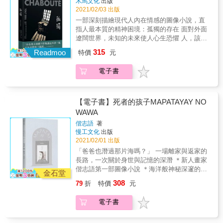
舅公想起多年前他曾在學會上聽一名警探講述
木馬文化
出版
經較難符合當代讀者的閱讀習慣。 田邊剛的改
de la Critique ACBD） ★2019年法國日本博覽
為了尋找父母、拯救摯愛，必須收起天真，深
2021/02/03 出版
某個森林深處的殘忍血腥的祭祀儀式。 參與其
編為讀者帶來了理解洛夫克拉夫特作品的全新
會（JAPAN EXPO）達摩裝幀獎、插畫獎。
入敵營找到線索並迎接不確定的未知命運。 &
中的瘋狂信徒吶喊著同樣的話，說著只要星辰
一部深刻描繪現代人內在情感的圖像小說，直
角度。 他以電影手法寫實改編洛夫克拉夫特的
※《超越時間之影》（The Shadow Out of
寬廣而抒情的圖畫，蒼涼筆觸下的場景補捉文
抵達正確位置，古神將會重現地球、支配人類
指人最本質的精神困境：孤獨的存在 面對外面
重要代表作，每一部都是媲美好萊塢億萬製作
Time） 洛夫克拉夫特的中篇作品《超越時間之
字未竟的情緒 & 全書共收錄八十六幅精美全頁
── 隨著深入舅公的研究，瑟斯頓發現自己似乎
遼闊世界，未知的未來使人心生恐懼 人，該選
的紙上電影。 ★手塚治蟲文化獎、艾斯納獎、
影》（The Shadow Out of Time）發表於1936
插畫。尼古拉・德魁西先以鉛筆速寫勾勒出生
接觸到不該接觸的存在，必須將其永遠封印的
擇孤獨過活或者勇敢迎向遼闊的世界？ 歐洲漫
安古蘭國際漫畫節等等， 日美法權威漫畫獎項
年，刊登於通俗廉價雜誌《驚駭科幻小說》
315
氣蓬勃的線條，再以水彩、水墨等技法上色使
Readmoo
特價
元
存在&hellip;&hellip;
畫詩人，克里斯多福・夏布特（Christophe
肯定，第一位獲得世界級好評的改編洛夫克拉
（Astounding Stories）上。 世間一般認為這部
圖像靈動：無論是幽靈嬉戲於山谷時的樹梢與
Chabout&eacute;）以細緻的圖象優美呈現人心
夫特作品的日本漫畫家！ 【各界迴響】 RJ廉
作品是洛夫克拉夫特的作家生涯晚期的代表
山巒疊染著淡紫粉橘，或於紛亂斗室中所憑依
電子書
深處，永恆的孤寂感受以及追尋自由的渴望。
傑克曼（阿傑）（知名Youtuber）、李函
作，堪稱是「宇宙恐怖（cosmic horror）」風
的朦朧燭光&mdash;&mdash;圖像除了描繪情
《孤獨》故事講述了一個畸形怪人，父母出自
（《克蘇魯的呼喚》譯者） 常勝（漫畫家）、
格的集大成。 作品中涉及的「時光旅行（time
節，更使光影、筆觸與色彩都滲透著主角的心
於關愛，將他禁閉在汪洋大海中的一座燈塔
唐澄暐（作家）讚嘆推薦！ 【得獎紀錄】
travel）」及「精神挾持（body snatcher）」等
情，拓寬讀者對於故事中沒被明說的想像。 &
上，每天只能憑藉想像力生活。因為相貌醜
★2018年入圍第22屆手塚治蟲文化獎決選
【電子書】死者的孩子MAPATAYAY NO
概念， 成為後世科幻作品的重要主題，對後來
宛如當代寓言揭示民粹如何造就人類命運的往
怪，他一出生就被藏在燈塔中，與世隔絕，獨
★2018年入圍年美國艾斯納獎（Eisner
WAWA
的小說家及影像創作者的影響可說是極為深
復循環 & 從文字、圖畫的線索發現二戰的隱喻
自生活五十多年。陪伴他的是父母留下的一本
Award） ★2018年法國安古蘭國際漫畫節參展
遠。 【故事大綱】 1908年的某天，於美國米斯
和代表人物，如：戴高樂將軍、安妮・弗蘭克
偕志語
著
舊辭典，這也是他與外面世界的唯一連結。 在
★2019年ACBD亞洲最優秀作品獎（Prix Asie
卡塔尼克大學政治經濟學系擔任教授的皮斯
慢工文化
出版
和戈培爾。通過虛構的幽靈來旁觀人類過往／
每個孤寂的夜晚，他總是憑藉著辭典與想像
de la Critique ACBD） ★2019年法國日本博覽
2021/02/01 出版
利，突然在教室講臺上昏厥。 接下來五年半的
現況，寓言般的結尾像是提醒著無論時代如何
力，在腦海中編織各種奇妙、荒誕、離奇的畫
會（JAPAN EXPO）達摩裝幀獎、插畫獎。
時間裡，皮斯利做了許多令人難以理解的異常
前進，仇恨始終存在。 &
「爸爸也潛過那片海嗎？」 一場離家與返家的
面。直到一位新進的水手幫助下，他才找到了
※《超越時間之影》（The Shadow Out of
行為，簡直像是變了一個人。 1913年，皮斯利
長路，一次關於身世與記憶的深潛 ＊新人畫家
真正屬於他自己的人生。 作者夏布特以獨特的
Time） 洛夫克拉夫特的中篇作品《超越時間之
恢復了意識，卻驚覺在自己喪失記憶的期間，
偕志語第一部圖像小說 ＊海洋般神秘深邃的筆
緩慢節奏敘事方法勾勒出人性中關於美醜、孤
金石堂
影》（The Shadow Out of Time）發表於1936
妻子帶著兩個孩子離開了，只剩下次男溫蓋特
觸，帶領讀者深潛至意識深處 ＊最私密的家族
獨、膽怯、恐懼、嚮往自由&hellip;&hellip;等值
年，刊登於通俗廉價雜誌《驚駭科幻小說》
308
79
折
特價
元
依然不棄不離地陪伴在自己的身邊。 從此之
記憶，展開當代都市原住民認同的複雜路徑 從
得深思的主題。運用豐富的場景轉換和剪影、
（Astounding Stories）上。 世間一般認為這部
後，皮斯利便經常作令人匪夷所思的奇妙噩
一棟海邊的屋子開始，偕志語推開記憶之門，
輪廓的細緻描繪，推進故事情節。同時作品也
作品是洛夫克拉夫特的作家生涯晚期的代表
電子書
夢。 在那夢境裡，名為「伊斯之偉大種族」的
帶來他的第一部圖像小說《MAPAYTAYAY NO
巧妙捕捉了事物在不同角度呈現的情感意象，
作，堪稱是「宇宙恐怖（cosmic horror）」風
古怪生物出現在遠古時代的地球上。 只要皮斯
WAWA 死者的孩子》，這是一次關於父親與故
充滿了神秘引人深思的哲學氣質。 《孤獨》是
格的集大成。 作品中涉及的「時光旅行（time
利在清醒的時候試圖仔細回想夢境內容，便會
鄉記憶的深潛，亦是部落與城市、生存與死