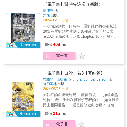
敵」。野狼帶著兔子已經夠荒謬了，還拖著一
水，也讓人領悟到友誼的複雜性。」——《語
矚目韓國新世代漫畫家星溧首部作品 ★獲選韓
然與巧合持續編織關係，由想像力媒合，人能
【電子書】暫時先這樣（新版）
徒弟則見證了一個充滿黑暗與誘惑的世界祕
天到晚卡到這裡、撞到那裡的點滴架，一起演
文藝術評論》，全美英語教師協會優秀書籍
國漫畫振興院2020年50部最佳漫畫 ★韓國第一
夠在暫時狀態裡變換站立的姿勢。──顏訥│作
密。故事介紹：（全書並無章節之分，僅由畫
陳沛珛
著
出有如好萊塢經典電影《我倆沒有明天》
（NCTE Notable Book in the Language Arts
位榮獲日本國際漫畫獎首獎作者 ★Instagram追
家、學者&
風或顏色轉變做區隔）-艾可以第一人稱陳述獲
大辣
出版
（Bonnie and Clyde）裡的戲碼：他們偷偷開
Review）「這是一本罕見的真正適合所有年齡
蹤人數超過40萬人 Mangasick 𝐘𝐨𝐧𝐠 詠｜插畫
得手稿（年邁修士阿德索記述年少往事）之緣
2024/06/06 出版
走獵人的老舊皮卡、去酒吧玩吃角子老虎賺旅
層讀者的圖像小說，雖然沒有文字（除了偶爾
家 王葳 Wei Wang｜插畫家 吳平稑｜漫畫評論
由；-中世紀政教之爭背景說明；-見習僧阿德索
平淡而深刻的日日時時，屬於她們的都市絮語
費，還一起喬裝成人類的樣子投宿旅社，隔天
出現的標誌、印刷品字樣，以及狀聲詞和感嘆
人／IG：格格俱樂部 星期一回收日｜漫畫家 倉
跟隨方濟各會修士威廉前往修道院；-院長委託
10篇巷尾街頭的片刻，10種台北女子的日常
一早當他們相親相愛踏出房門，竟然和隔壁的
聲），但當中充滿足以吸引孩子的幽默事件，
鼠球營業中｜日劇✕漫畫評論粉專 陳沛珛｜繪
威廉調查一樁僧侶離奇死亡案；-阿德索見到修
★2024全新改版，追加Chapter. 10〈距離〉以
房客撞個正著，他們的命運從這裡急轉直
以及那些經歷過情感友誼變遷的成年人才能理
本／漫畫創作者 陳怡靜｜自由撰稿人／大人的
道院中來自不同地方的僧侶，理解了他們各自
及6張彩圖！★我們來到這座城市，為了各自的
下…….【點滴沒打完，這段不可思議的旅程不
解的苦樂參半洞見。」——《童書中心公報》
406
漫畫社 主持人 ──推薦 兩場在夏日的偶然相
Readmoo
特價
元
在書本知識傳承中扮演的角色（細密畫裝飾、
原因在此停留，求學、追夢、戀愛、工作、成
會結束！】究竟這段兔子與野狼的「點滴之
（The Bulletin of the Center for Children，s
遇，無預期成了轉變的契機── 〈在夏日〉中的
翻譯、抄寫等等）；-神祕的盲人僧侶佐治出
家……而在當下的過程，或許只是想著：「暫
旅」終點在哪裡？兔子的下場是什麼？荒野孤
Books）推薦書籍◆一隻小狗與機器人的故
柱燦個性內向，在學校中總被同儕霸凌的他，
現；-威廉和阿德索潛入發生第一起命案的圖書
電子書
時，先這樣。」每個人都是過客，每個人也都
狼會找到他的歸宿嗎？◆我一翻開書，就被故
事，正是你我埋藏在心中的那個故事。2023-
唯一的好友是貓咪奇奇。然而，奇奇消失了，
館，阿德索在迷藥影響下產生幻覺；-聽打雜的
是主角。★安古蘭漫畫新秀大獎二度入圍
事深深吸引，這與圖像語言大有關係……角色
2024年間，零台詞卻逼哭所有大人的動畫電影
街坊鄰居要柱燦在彩虹出現前找到貓咪的靈
僧侶薩瓦托雷以及避居修道院的老僧侶鄔勃汀
★2020金漫獎年度漫畫獎★2021台北書展非小
的語氣嘲諷、認真、關懷、粗野，沒有半句多
《再見機器人》，刻入了所有影迷心中。它改
魂，不然他將會永遠失去奇奇。就在柱燦四處
諾描述自身經歷，阿德索開始對「異端」的認
說類首獎★已售出法文、越南文、簡體中文版
餘的話……他們是承受苦難者、提供慰藉者，
編自圖文創作者莎拉．維朗的同名圖像小說。
【電子書】白沙．卷3【完結篇】
尋找奇奇時，他遇到了一位彷彿透析貓一舉一
定（宗教準則）感到迷惑，隨後他於深夜到廚
權沛珛的畫作具有某種張力，如果要說的話，
以及傳遞希望者；他們有脆弱、有美德，但也
西班名導帕布羅．貝嘉（Pablo Berger）在看過
布蘭登．山德森
著 、
Brandon Sanderson
著
動的神祕女孩智秀…… 〈全景〉中的海理為了
房喝水時遇見一名少女，意外初嘗禁果……
我認為她將傳統的刺點延伸，拓展為邊界，與
充滿幽默感……書中雖然沒有提到「癌症」兩
原著之後，久久無法忘懷，讓從未執導過動畫
奇幻基地
出版
實現遭到霸凌的好友秀美的願望，獨自前往沖
光暈。到底怎麼做到的？雖然畫的是大都市中
字，但作者約瑟芬妮．馬克明顯在處理自己的
片的他毅然投入製作，最終以它擄獲各大影展
2024/03/28 出版
繩。在被大海圍繞的沖繩海灘，一位長相酷似
的各種小插曲，但她的故事往往也能打動畢業
化療經歷。她的畫風詼諧幽默，細膩描繪出病
獎項、影評人的心，並且感動全球觀眾。莎
御沙師的命運最終局！ 顛覆傳統……抑或全盤
秀美、穿著水手服的學生千惠，不知何故偷了
後即遠離台北的我。那些寂寞和錯身的遺憾，
史中微不足道的細節，例如藥物導致的臭味。
拉．維朗的原著脱去了電影的豐富、華麗、飽
皆輸？ 我一生都在挑戰領導我的人， 如今我將
海理的相機，而海理為了拿回相機，偶然發現
如何能精準打中？初讀《暫時先這樣》時，我
約瑟芬妮．馬克將痛苦、絕望與對生命的美好
滿，以同時適合大人、小孩的俐落敘事風格，
踏上相同道路……還是膽敢做出改變？ 改編自
千惠正在被不良少女脅迫。秀美與千惠的身影
以為那是一種青春的迴響，重讀新版後我發
渴望，融入圖像故事的世界中，卻又十分貼近
訴說了小狗與機器人在短暫的彼此陪伴之後，
布蘭登．山德森「山神」尚未出版的小說！ 開
逐漸在海理心目中變成同一個人。這次，海理
315
現，沛珛比她自己能想像的更具野心，她挑戰
真實的人生。──────西吉．瑟斯（Siggi
Readmoo
如何因為小小的意外插曲而分離，又如何在分
特價
元
啟他日後寫作生涯的雛形起點—— 雨果獎得
能幫助千惠嗎？ 「我目前正在做的事，是捕捉
的不僅是圖文藝術，而是聲音、空間，文學邊
Seuss），《南德日報》（Süddeutsche
別的時間裡依依不捨、夢回往昔。但《再見機
主、邪惡奇幻天才布蘭登．山德森 全新魔法與
某天或許會消失、或者已經消失的日常的風
陲之外的可能。——潘家欣（作家╱《玩物
Zeitung）■德國網路書店讀者感動好評：──這
器人》不論是原著或動畫，皆呈現了時間在情
電子書
冒險傳奇大完結！ ★完整收錄國外最新版故事
景， 盡量正確地把它們記錄在紙上。 」 ──星