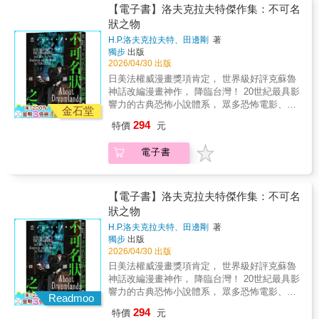
暗面人，身上隱藏著某些祕密。「在成為宗師
典」，一窺泰爾丹的魔法運作、人文風俗及物
【電子書】洛夫克拉夫特傑作集：不可名
的奮鬥過程中，這並非我首次感受到失敗的痛
種生態！「在我所有的魔法中，御沙術在本質
狀之物
苦，但今天我還感受到另一種重量——責任
上是最具視覺效果，也是最適合改編成圖像小
感。」
H.P.洛夫克拉夫特、田邊剛
著
說的魔法。」——布蘭登．山德森「《白沙》
獨步
出版
是山德森寰宇世界中隱藏的瑰寶。」——
2026/04/30 出版
Tor.com奇科幻小說雜誌網站╳╳╳泰爾丹這顆
日美法權威漫畫獎項肯定， 世界級好評克蘇魯
沙漠星球處於兩個恆星之間，因此一邊始終處
神話改編漫畫神作， 降臨台灣！ 20世紀最具影
於光明之中，另一邊則始終處於黑暗之中，而
響力的古典恐怖小說體系， 眾多恐怖電影、遊
強大的魔法只發生在擁有光明的沙地上……在
金石堂
戲、文學作品永不枯竭的靈感根源&mdash; 塵
一次猛烈伏擊中，坎頓失去了大部分同伴，之
294
特價
元
世如夢，幻夢境方為真── 洛夫克拉夫特筆下化
後，他成為了幾位僅存御沙師中的宗師主。由
身──藍道夫‧卡特的冒險開幕！ 我一直在作
於統治委員會準備反對他，滿腔不滿的坎頓必
電子書
夢。今後也將繼續作夢。與你一起。 與創造之
須發揮外交手腕，才有希望阻止御沙師被解散
主──洛夫克拉夫特一起。──田邊剛 【本書特
一途。然而，問題遠比他想得複雜：御沙師內
色】 ★克蘇魯神話是在上世紀20年代開始，以
部的忠誠出現裂痕，更有刺客不時從各方襲
洛夫克拉夫特一系列作品為開端，經由洛夫克
【電子書】洛夫克拉夫特傑作集：不可名
來，而坎頓唯一真正的盟友是克里絲，但她另
拉夫特的友人加以整理後成為一個重要的恐怖
狀之物
有自己的盤算……「我們和他人太疏遠了，沒
小說創作世界觀。 其中的創作核心「不可名狀
注意到所有派別已團結起來反對我們……」
H.P.洛夫克拉夫特、田邊剛
著
的恐怖」、「未知的恐懼」、「來自外太空的
獨步
出版
邪神」等等， 成為日後恐怖創作的重要靈感來
2026/04/30 出版
源，散見於東西方各種電影、小說、遊戲、漫
日美法權威漫畫獎項肯定， 世界級好評克蘇魯
畫。 不管是西方的史蒂芬‧金，或是東方的小林
神話改編漫畫神作， 降臨台灣！ 20世紀最具影
泰三，全都受其影響，而有許多以此世界觀創
響力的古典恐怖小說體系， 眾多恐怖電影、遊
作的精彩作品。 ★20世紀的洛夫克拉夫特作
Readmoo
戲、文學作品永不枯竭的靈感根源&mdash; 塵
品，在現代已經較難符合當代讀者的閱讀習
294
特價
元
世如夢，幻夢境方為真── 洛夫克拉夫特筆下化