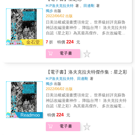
作， 詩中描述一名少年「托米諾」巡遊地獄的
日本國際漫畫獎首獎之作者。 Instagram
為「印斯茅斯臉孔」，乍看之下猶如魚類的奇
自內心地讚賞他向人類展現的殘酷姿態。」 ──
點也不奢侈的浪漫享受。Chapter. 4 一時不察
阿卜杜．阿爾哈茲萊德的怪人。 書中記載著統
H.P洛夫克拉夫特
著 、
田邊剛
著
所見所聞， 在日本民間據傳只要朗誦此詩，即
https://www.instagram.com/sseongryul/ 譯者
特長相；四處都有著彷彿在角落黑影中蠢蠢欲
法國漫畫巨匠 墨必斯（Moebius） 故事發生
坐公車的時候，常常可以觀察到都市的人物百
治過地球的遠古神祇、異形，包含詭祕的魔
獨步
出版
會遭受厄運身亡。 &
簡介 徐小為 政治大學韓語系畢業。愛好閱讀，
動的詭異存在；以及長久以來暗中流傳的與
在昭和時期二戰前夕的東京。 「醬油」與「味
態，也不時上演著各式小劇場。不過，當你以
法，甚至是召喚邪神的恐怖咒語。 【故事介
2022/06/02 出版
樂於生活，喜歡把看懂的什麼說給人聽，便開
「海神」的某種交易&hellip;&hellip;一切都讓我
噌」是一對雙胞胎姐弟，出生後不久即被生母
為自己只是都市情境劇的旁觀者，下一秒就可
紹】 〈神殿〉 一戰期間，一艘德國潛艇擊沉敵
日美法權威漫畫獎項肯定， 世界級好評克蘇魯
始翻譯的日子。
覺得誤闖了禁地。到了深夜，那些居民不知道
遺棄， 在鄉下給親戚扶養，卻在成長過程中遭
能變主角。Chapter. 5 Shhh結婚是伴侶關係的
國貨船，發現一尊象牙雕像。 一名軍官將其據
神話改編漫畫神作， 降臨台灣！ 洛夫克拉夫特
出於何種原因，居然到處尋找我。深刻感受到
受殘酷的虐待， 最終被賣到淺草以畸形怪胎秀
放大鏡，價值觀的差異、日常點滴的缺陷，都
為己有後，士兵產生幻覺，機關室突然爆炸，
自認《星之彩》為其最高傑作。 多次改編電
生命危險的我，展開了艱難的逃亡之路。然
為賣點的「見世物小屋」。 在那裡，他們被重
容易積累加成，給人難堪地一一檢視。無論是
全艦陷入恐慌。 最後倖存的艦長，隨潛艇沉入
影，最廣為人知的洛氏小說之一。 20世紀最具
而，瘋狂又絕望的夜晚才剛開始&hellip;&hellip;
224
新取名為「托米諾」與「化丹」， 與一群同病
大吼著叫對方閉嘴，還是轉身逃躲閃避，有時
金石堂
海底，卻看見不可思議的古文明遺跡
7
折
特價
元
影響力的古典恐怖小說體系， 眾多恐怖電影、
在逃亡的盡頭，會是什麼在等待著我？
相憐的畸形人們，第一次過上了貧困但溫暖的
候真想自己一個人，好好清靜清靜。Chapter. 6
&hellip;&hellip; 〈魔犬〉 在不祥的狗吠聲中，
遊戲、文學作品永不枯竭的靈感根源
生活。 然而好景不常，在見世屋小屋團長
放飯時間夜深人靜，放飯的跟吃飯的，都出來
一對盜墓賊挖開有五百年歷史的古墳， 發現遺
電子書
&mdash;&mdash;完全漫畫化！ 【本書特色】
「汪」的操弄下， 兩人遭到拆散，各自踏上地
了。讓一座城市變更好的形式有很多種，那些
骸曾遭野獸啃咬撕裂，傷痕至今清晰可辨，脖
★克蘇魯神話是在上世紀20年代開始，以洛夫
獄般的人生巡禮&hellip;&hellip; 本作名「托米
自掏腰包餵食街貓、誘捕送醫絕育的路人們，
子上還戴著《死靈之書》提及的護身符。 兩人
克拉夫特一系列作品為開端， 經由洛夫克拉夫
諾的地獄」取自昭和詩人西条八十的同名詩
就是其中一種。畢竟，我們跟街貓，都是這座
偷走護身符後，身邊怪事不斷，似有邪惡之物
特的友人加以整理後成為一個重要的恐怖小說
【電子書】洛夫克拉夫特傑作集：星之彩
作， 詩中描述一名少年「托米諾」巡遊地獄的
城市的一部分。Chapter. 7 想睡陳套的生活過
如影隨形&hellip;&hellip; 〈無名之城〉 「我」
創作世界觀。 其中的創作核心「無以名狀的恐
H.P洛夫克拉夫特、田邊剛
著
所見所聞， 在日本民間據傳只要朗誦此詩，即
久了，偶爾就會想嘗鮮，於是就去了一趟東海
來到阿拉伯沙漠的一座廢墟。 這是不存在於任
怖」、「未知的恐懼」、「來自外太空的邪
獨步
出版
會遭受厄運身亡。 &
岸的手作音樂市集。Chapter. 8 Dating改編自村
何文獻上的無名都市，我鑽入不停吹出寒風的
神」等等， 成為日後恐怖創作的重要靈感來
2022/06/02 出版
上春樹的極短篇《32歲的DAY TRIPPER》。她
洞穴調查。 地底沒有火光，竟仍可視物，矮小
源，散見於東西方各種電影、小說、遊戲、漫
日美法權威漫畫獎項肯定， 世界級好評克蘇魯
們相差快20歲，各自擁有對象，生活沒交集，
的建築結構明顯不適人居。 更詭異的是，玻璃
畫。 不管是西方的尼爾‧蓋曼、史蒂芬‧金，或是
神話改編漫畫神作， 降臨台灣！ 洛夫克拉夫特
對彼此的興趣也不感興趣。她們是彼此的一日
棺材裡躺著爬蟲類生物的木乃伊&hellip;&hellip;
東方的小林泰三，全都受其影響，而有許多以
自認《星之彩》為其最高傑作。 多次改編電
伴侶，想要時就在一起，不想要時就分開。
&
此世界觀創作的精彩作品。 ★20世紀初期的洛
影，最廣為人知的洛氏小說之一。 20世紀最具
Chapter. 9 暫時先這樣突然迎來的生老病死，
224
夫克拉夫特作品，在現代已經較難符合當代讀
Readmoo
特價
元
影響力的古典恐怖小說體系， 眾多恐怖電影、
往往無可奈何，只能暫時先這樣。Chapter. 10
者的閱讀習慣。 田邊剛的改編為讀者帶來了理
遊戲、文學作品永不枯竭的靈感根源
距離脫離孩童身分之後，開始可以心平氣和過
解洛夫克拉夫特作品的全新角度。 他以電影手
電子書
&mdash;&mdash;完全漫畫化！ 【本書特色】
年是始於，家庭成員可以在自己選擇的餐桌圍
法寫實改編洛夫克拉夫特重要代表作，媲美好
★克蘇魯神話是在上世紀20年代開始，以洛夫
爐那一年。手足可能會是彼此的心理依靠，但