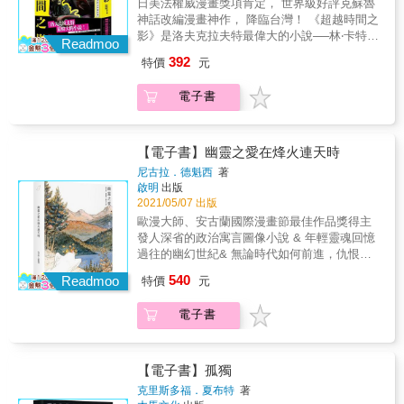
日美法權威漫畫獎項肯定， 世界級好評克蘇魯
【故事大綱】 在一直很照顧自己的舅公去世
上世紀20年代開始，以洛夫克拉夫特一系列作
★2018年入圍年美國艾斯納獎（Eisner
神話改編漫畫神作， 降臨台灣！ 《超越時間之
後，瑟斯頓將舅公遺物全部運回家中。 整理遺
品為開端，經由洛夫克拉夫特的友人加以整理
Award） ★2018年法國安古蘭國際漫畫節參展
影》是洛夫克拉夫特最偉大的小說──林‧卡特 &
物的過程中，瑟斯頓發現了奇怪的黏土板。 上
後成為一個重要的恐怖小說創作世界觀。 其中
Readmoo
★2019年ACBD亞洲最優秀作品獎（Prix Asie
& & & & & & & & & & & & & & （美國知名克
頭有從未見過的奇特文字，以及外型詭異的不
的創作核心「無以名狀的恐怖」、「未知的恐
392
特價
元
de la Critique ACBD） ★2019年法國日本博覽
蘇魯神話創作者、研究者） 20世紀最具影響力
知名生物的雕像。 除此之外，還有不少關於某
懼」、「來自外太空的邪神」等等， 成為日後
會（JAPAN EXPO）達摩裝幀獎、插畫獎。
的古典恐怖小說體系， 眾多恐怖電影、遊戲、
個陌生宗教的相關研究。 瑟斯頓開始閱讀舅公
恐怖創作的重要靈感來源，散見於東西方各種
電子書
※《克蘇魯的呼喚》（The Call of Cthulhu）
文學作品永不枯竭的靈感根源
的研究，得知此塊黏土板是一個出身名門的年
電影、小說、遊戲、漫畫。 不管是西方的尼爾‧
1928年發表於廉價小說雜誌《詭麗幻譚》
&mdash;&mdash; 克蘇魯神話創始者、恐怖小
輕藝術家威爾克斯的作品。 威爾克斯某日拜訪
蓋曼、史蒂芬‧金，或是東方的小林泰三，全都
（Weird Tales）。 是H.P.洛夫克拉夫特本身以
說之王H.P.洛夫克拉夫特生涯晚期代表作 出現
了舅公，表示自己因為夢到詭譎至極的古老城
受其影響，而有許多以此世界觀創作的精彩作
及「克蘇魯神話」的代表作，同時也是包含
了時間旅行、精神挾持等題材，對後世科幻創
【電子書】幽靈之愛在烽火連天時
市才做出這塊黏土板，而且夢中不斷迴盪著難
品。 ★20世紀的洛夫克拉夫特作品，在現代已
H.P.洛夫克拉夫特的作品群在內的架空神話，
作者影響甚深&mdash;&mdash;《超越時間之
解的謎樣字句──克蘇魯‧伏塔根&hellip;&hellip;
經較難符合當代讀者的閱讀習慣。 田邊剛的改
尼古拉．德魁西
著
之所以稱為「克蘇魯神話」的原因。 本作影響
影》 日本當代洛夫克拉夫特作品改編漫畫第一
舅公想起多年前他曾在學會上聽一名警探講述
啟明
出版
編為讀者帶來了理解洛夫克拉夫特作品的全新
巨大，以《蠻王科南》系列作者勞勃&bull;歐文
人田邊剛， 再次發揮實力，精彩詮釋，帶領讀
2021/05/07 出版
某個森林深處的殘忍血腥的祭祀儀式。 參與其
角度。 他以電影手法寫實改編洛夫克拉夫特的
&bull;霍華德為首，給予了許多作家創作靈感。
者進入又一個詭譎森冷的洛氏宇宙。 & & & &
中的瘋狂信徒吶喊著同樣的話，說著只要星辰
重要代表作，每一部都是媲美好萊塢億萬製作
歐漫大師、安古蘭國際漫畫節最佳作品獎得主
【故事大綱】 在一直很照顧自己的舅公去世
& & & & && 【本書特色】 ★克蘇魯神話是在
抵達正確位置，古神將會重現地球、支配人類
的紙上電影。 ★手塚治蟲文化獎、艾斯納獎、
發人深省的政治寓言圖像小說 & 年輕靈魂回憶
後，瑟斯頓將舅公遺物全部運回家中。 整理遺
上世紀20年代開始，以洛夫克拉夫特一系列作
── 隨著深入舅公的研究，瑟斯頓發現自己似乎
安古蘭國際漫畫節等等， 日美法權威漫畫獎項
過往的幽幻世紀& 無論時代如何前進，仇恨始
物的過程中，瑟斯頓發現了奇怪的黏土板。 上
品為開端，經由洛夫克拉夫特的友人加以整理
接觸到不該接觸的存在，必須將其永遠封印的
肯定，第一位獲得世界級好評的改編洛夫克拉
終伺機而來 & 一張手帕大小的幽靈寶寶原本與
頭有從未見過的奇特文字，以及外型詭異的不
540
後成為一個重要的恐怖小說創作世界觀。 其中
Readmoo
特價
元
存在&hellip;&hellip;
夫特作品的日本漫畫家！ 【各界迴響】 RJ廉
父母住在一棟華麗的大房子裡，過著無憂的生
知名生物的雕像。 除此之外，還有不少關於某
的創作核心「無以名狀的恐怖」、「未知的恐
傑克曼（阿傑）（知名Youtuber）、李函
活。卻在某天擅自出遊回家後發現父母消失無
個陌生宗教的相關研究。 瑟斯頓開始閱讀舅公
懼」、「來自外太空的邪神」等等， 成為日後
電子書
（《克蘇魯的呼喚》譯者） 常勝（漫畫家）、
蹤。弱小的幽靈寶寶只好跟著親戚鮑里斯，接
的研究，得知此塊黏土板是一個出身名門的年
恐怖創作的重要靈感來源，散見於東西方各種
唐澄暐（作家）讚嘆推薦！ 【得獎紀錄】
受其安排到農舍履行「嚇人」的職責，也在農
輕藝術家威爾克斯的作品。 威爾克斯某日拜訪
電影、小說、遊戲、漫畫。 不管是西方的尼爾‧
★2018年入圍第22屆手塚治蟲文化獎決選
舍初次領略情感悸動與辛辣。 & 如同人類世
了舅公，表示自己因為夢到詭譎至極的古老城
蓋曼、史蒂芬‧金，或是東方的小林泰三，全都
★2018年入圍年美國艾斯納獎（Eisner
界，在幽靈世界中有群滿懷惡意的「尖酸幽
【電子書】孤獨
市才做出這塊黏土板，而且夢中不斷迴盪著難
受其影響，而有許多以此世界觀創作的精彩作
Award） ★2018年法國安古蘭國際漫畫節參展
靈」他們注重幽靈的出身且對於任何不同想法
解的謎樣字句──克蘇魯‧伏塔根&hellip;&hellip;
克里斯多福．夏布特
著
品。 ★20世紀的洛夫克拉夫特作品，在現代已
★2019年ACBD亞洲最優秀作品獎（Prix Asie
的非我族類滿懷惡意。幽靈寶寶以愛為動機，