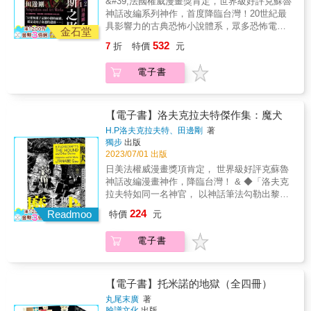
畫家 在星溧的水彩中，這個熱氣蒸騰的夏日成
&#39;法國權威漫畫獎肯定，世界級好評克蘇魯
設定繁複，閱讀門檻高的類型限制，掀起奇幻
懼」、「來自外太空的邪神」等等，成為日後
活作為田野去挖掘或偷菜。一開始就決定要畫
齊。 2005年，首部長篇小說《諸神之城：伊
上作者一貫擅長的翻轉筆法，再次擄獲所有讀
了參雜淚水的墨，暈染成一齣齣的告別式：兩
神話改編系列神作，首度降臨台灣！20世紀最
小說大眾化熱潮，創造全系列至今銷售破二十
恐怖創作的重要靈感來源，散見於東西方各種
短篇集，一來可以挑各種事件獨立成一篇不受
嵐翠》付梓，連續入選2006、2007美國奇科幻
者的心！6月，出版長達十多年的「時光之輪」
個故事裡的主角都失去了一段友誼，偶然與人
具影響力的古典恐怖小說體系，眾多恐怖電
萬冊佳績！ 2012年2月，山德森籌思規畫
電影、小說、遊戲、漫畫。不管是西方的尼爾‧
限制，二來是怕搞砸。一個故事，再怎麼樣搞
金石堂
地位最高的新人獎項──約翰．坎伯新人獎，之
系列，終於畫下跨世紀歷史性的完美句點；同
邂逅，再藉由新的相遇悼念離別，讓埋在心中
影、遊戲、文學作品永不枯竭的靈感根源
超過十年的壯闊長篇鉅作「颶光典籍」系列首
蓋曼、史蒂芬‧金，或是東方的小林泰三，全都
砸也就是這個短篇內結束。十頁一篇也是個沒
532
7
折
特價
元
後陸續寫下「迷霧之子」三部曲、「邪惡圖書
年12月，受邀與電玩公司跨界合作暢銷IOS遊
的想念隨著樹影晃動，在濕黏的黑暗裡一亮一
&mdash;&mdash;只要知道了這個小鎮的祕
部曲《王者之路》推出，超越「迷霧之子」系
受其影響，而有許多以此世界觀創作的精彩作
什麼道理的設定，一段情節本可以依需求增減
館」系列、《破戰者》等書，被各大書評給與
戲《無盡之劍》背景故事創作上市，被讀者喻
滅，直到雷陣雨洗出了新意。《在夏日》於色
密，就是走向了命運的盡頭&hellip;&hellip;與
列成就，讓評論家和讀者們紛紛驚呼他為「邪
品。★20世紀的洛夫克拉夫特作品，在現代已
篇幅，但固定的頁數像是自己設的一個遊戲規
電子書
高度評價，更讓喬丹大師指定他為「時光之
為「完全超越遊戲的快感動作經典！」 目前任
彩上以自然主義的細膩筆法撩撥了我們對青春
《克蘇魯的呼喚》、《敦威治驚魂》並稱克蘇
惡的天才」！ 2013年9月，以參訪台灣故宮為
經較難符合當代讀者的閱讀習慣。田邊剛的改
則，不同的內容我都得把它們精簡或拉拔到這
輪」完結篇的接班人選！ 2009年10月《時光之
教於楊百翰大學，居於猶他州的歐瑞市，正積
記憶的鄉愁，又以大膽的明暗對比聚焦在年輕
魯神話三大核心之作。H.P.洛夫克拉夫特生前
靈感的〈皇帝魂〉摘下全球奇科幻大獎《雨果
編為讀者帶來了理解洛夫克拉夫特作品的全新
個頁數。像這樣的短篇，有動力的話完全可以
輪12：末日風暴》出版，打敗丹．布朗新書
極埋頭創作其他系列作品。 2015-2021年，陸
的天真與荒唐，這種以複雜技巧織染的純粹，
唯一出版單行本作品，達貢密教、深潛者──克
獎》最佳中篇。11月，《陣學師：亞米帝斯學
角度。他以電影手法寫實改編洛夫克拉夫特重
跟著人生經驗的發展無限增生，不過也可以都
《失落的符號》，空降紐約時報排行榜冠
續出版了「審判者傳奇」系列，「迷霧之子」
絕對值得讀者再三玩味！ ──吳平稑｜漫畫評論
蘇魯神話知名關鍵字初次登場。& & & & & & &
【電子書】洛夫克拉夫特傑作集：魔犬
院》上市，融入數學幾何的設定饒富趣味又兼
要代表作，媲美好萊塢億萬製作的紙上電影。
寫在筆記本裡就好……本想從容優雅地完成第
軍。 2010年2月「迷霧之子」三部曲陸續
系列後傳，忠實讀者引頸期盼已久的奇幻史詩
人／IG：格格俱樂部 彷彿能實際感受到夏日的
& & & & &&【本書特色】★克蘇魯神話是在上
具知識性，開啟了魔法學院冒險的新篇章！
★手塚治蟲文化獎、艾斯納獎、安古蘭國際漫
一本漫畫，但最後還是按照慣例壓著死線交
H.P洛夫克拉夫特、田邊剛
著
在台出版，以其華麗精采又節奏輕快的內容，
「颶光典籍」系列，以及科幻長篇「天防者」
光、雨、浪花，一點一點打在心上。 ──星期一
世紀20年代開始，以洛夫克拉夫特一系列作品
2014年5月，山德森再次挑戰其多變精湛的寫作
獨步
出版
畫節等等，眾多權威漫畫獎項肯定，第一位獲
貨。這激發了挽回顏面的心情，下一本一定在
破除一般讀者對於奇幻小說設定繁複，閱讀門
系列，繼續以一支快筆和豐沛的創作能量，引
回收日｜漫畫家 擅長透過水彩捕捉季節感的韓
為開端，經由洛夫克拉夫特的友人加以整理後
2023/07/01 出版
風格，全新打造邪惡版的超級英雄「審判者傳
得世界級好評的改編洛夫克拉夫特作品的日本
時間規劃、畫面、故事上，都會更好……雖然
檻高的類型限制，掀起奇幻小說大眾化熱潮，
領讀者徜徉在他無限的創作宇宙之中。 2022-
國插畫家星溧，這次帶來了一本很「夏天」的
成為一個重要的恐怖小說創作世界觀。其中的
奇」系列，猶如動作電影般的快節奏冒險，加
漫畫家！【系列得獎紀錄】★2018年入圍第22
自己都懷疑是否會有下一本。【本書特色】使
日美法權威漫畫獎項肯定， 世界級好評克蘇魯
創造全系列至今銷售破二十萬冊佳績！
2023年，向書迷告白自己過去兩年祕密寫了四
漫畫。翻開書頁，綠意、蟬鳴，以及涼爽卻又
創作核心「無以名狀的恐怖」、「未知的恐
上作者一貫擅長的翻轉筆法，再次擄獲所有讀
屆手塚治蟲文化獎決選★2018年入圍年美國艾
用鉛筆、色鉛筆、水彩作畫，以拙樸的筆感搭
神話改編漫畫神作，降臨台灣！ & ◆「洛夫克
2012年2月，山德森籌思規畫超過十年的壯闊長
本書，並於Kickstarter集資平台專案獲得史上
帶著些微濕黏的海風迎面撲來，令人瞬間墜入
懼」、「來自外太空的邪神」等等，成為日後
者的心！6月，出版長達十多年的「時光之輪」
斯納獎（Eisner Award）★2018年法國安古蘭
配淡冷的色調，營造歐系繪本式的台灣漫畫窗
拉夫特如同一名神官， 以神話筆法勾勒出黎明
篇鉅作「颶光典籍」系列首部曲《王者之路》
破四千萬美金高標紀錄，震撼全球出版界！ 作
分不清現實與想像的魔幻，猶如午後的白日
恐怖創作的重要靈感來源，散見於東西方各種
系列，終於畫下跨世紀歷史性的完美句點；同
國際漫畫節參展★2019年ACBD亞洲最優秀作
花鐵皮、小吃攤、摩托車，熟悉的台灣街景點
前的黑暗， 豐富的創造力令人敬畏。」
推出，超越「迷霧之子」系列成就，讓評論家
者官網：www.brandonsanderson.com 譯者簡
夢。 本作裡的短篇也恰好都與夢境有關。星溧
224
電影、小說、遊戲、漫畫。不管是西方的尼爾‧
Readmoo
特價
元
年12月，受邀與電玩公司跨界合作暢銷IOS遊
品獎（Prix Asie de la Critique ACBD）★2019
綴全書，每一格分鏡都可以獨立成畫特別增加
&mdash;&mdash;田邊剛 ◆克蘇魯神話里程碑
和讀者們紛紛驚呼他為「邪惡的天才」！ 2013
介 林雅儀 墨爾本大學翻譯碩士肄業。想加入凱
柔和的筆觸稀釋了霸凌和遺憾的殘酷，但主角
蓋曼、史蒂芬‧金，或是東方的小林泰三，全都
戲《無盡之劍》背景故事創作上市，被讀者喻
年法國日本博覽會（JAPAN EXPO）達摩裝幀
收錄第10章（距離〉，此為作者為法文版授
之作《魔犬》&mdash;&mdash; 收錄〈神
年9月，以參訪台灣故宮為靈感的〈皇帝魂〉摘
西爾集團的逾十年寰宇書迷，亦是繁中寰宇社
們在現實與夢境之間的往返，卻依然幽微地反
受其影響，而有許多以此世界觀創作的精彩作
電子書
為「完全超越遊戲的快感動作經典！」 目前任
獎、插畫獎。※《印斯茅斯之影》（The
權，增添的一個章節我很喜歡陳沛珛的畫風，
殿〉、〈魔犬〉、〈無名之城〉經典短篇， 禁
下全球奇科幻大獎《雨果獎》最佳中篇。11
團內的「寰宇補習班」與讀書會活動協辦之
映著他們的心理狀態。夢境既是恐懼的投射，
品。★20世紀的洛夫克拉夫特作品，在現代已
教於楊百翰大學，居於猶他州的歐瑞市，正積
Shadow Over Innsmouth）洛夫克拉夫特「克
從台灣的街景、菜市場的攤商、老街的小吃招
忌典籍《死靈之書》．首度揭開神祕面紗！ 20
月，《陣學師：亞米帝斯學院》上市，融入數
一。
也是撫慰傷痛的寄託，雙重意涵的敘事設計讓
經較難符合當代讀者的閱讀習慣。田邊剛的改
極埋頭創作其他系列作品。 2015-2021年，陸
蘇魯神話（Cthulhu Mythos）」主題的代表作
牌、街貓張嘴的口型，到租住的房間裡恰到好
世紀最具影響力的古典恐怖小說體系， 眾多恐
學幾何的設定饒富趣味又兼具知識性，開啟了
本作在閱讀時多了玩味的空間：所以，這是夢
編為讀者帶來了理解洛夫克拉夫特作品的全新
續出版了「審判者傳奇」系列，「迷霧之子」
之一，創作於1931年，發表於1936年，與《瘋
處的擺設（那個貓砂的放置以及儲備位置！）
怖電影、遊戲、文學作品永不枯竭的靈感根源
【電子書】托米諾的地獄（全四冊）
魔法學院冒險的新篇章！ 2014年5月，山德森
嗎？抑或是那個看似再真實不過的一切，才是
角度。他以電影手法寫實改編洛夫克拉夫特重
系列後傳，忠實讀者引頸期盼已久的奇幻史詩
狂山脈》並稱為洛夫克拉夫特的兩大傑作。本
甚至是冰箱的內裡，這一切非常台、又非常
&mdash;&mdash;完全漫畫化！ 【本書特色】
再次挑戰其多變精湛的寫作風格，全新打造邪
丸尾末廣
著
夢境？ 不論如何，因失去而惆悵、裹足不前的
要代表作，媲美好萊塢億萬製作的紙上電影。
「颶光典籍」系列，以及科幻長篇「天防者」
作亦是作者生前唯一出版過單行本的作品。洛
美。從圖文創作的角度回看我們所生活的，帶
★克蘇魯神話是在上世紀20年代開始，以洛夫
惡版的超級英雄「審判者傳奇」系列，猶如動
臉譜文化
出版