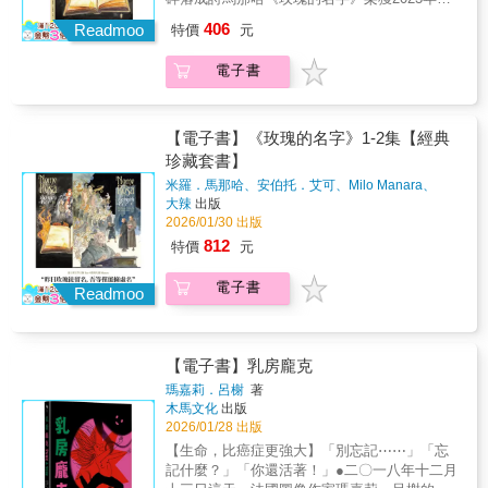
夢？──〈北極星〉 在金斯波特的海岸邊，有一
時的青年所差無幾，正從高呼集體的革命轉向
大利「可可獎」最佳繪畫殊榮廖咸浩（台大外
de la Critique ACBD） ★2019年法國日本博覽
座高聳得不合常理、連地圖都不敢標註的古老
406
個人自我的探尋。順著此一氛圍，小單位的
Readmoo
特價
元
文系教授）李昂（作家）-陳慧（作家）傅月庵
會（JAPAN EXPO）達摩裝幀獎、插畫獎。
屋舍。 數代居民守著敬畏與恐懼，從無人敢踏
「同棲」生活成為潮流，但勞動者的權益仍無
（作家、資深編輯人）韓良憶（作家）常勝
★2025年《克蘇魯的呼喚》獲得布拉姆‧史托克
足那片被迷霧壟罩的峭壁。 當哲學家奧爾尼費
著落，青春也隨之載浮載沉，在貧困中只得一
電子書
（漫畫家）葉長青（漫畫家）狼七（漫畫家、
獎（Bram Stoker Award）獎（圖像小說部門）
盡千辛萬苦攀上巔峰、推開那扇門時， 他遇見
瞬的綻放。 正是這背景，受到柘植義春（つげ
《黎明前的回聲》作者）王師（牽猴子共同創
【故事大綱】 日美法權威漫畫獎項肯定，世界
的並非隱士，而是跨越時空的古老祕辛
義春）、高達（Jean-Luc Godard）影響的林靜
辦人、製片&監製）臥斧（作家、《我從前認識
級好評克蘇魯神話改編神作，首度在台亮相！
&hellip;&hellip;──〈霧中的怪異高屋〉 某個深
一，以精準的剪影、朦朧的敘事拼貼、特殊的
的某個人》作者）薛西斯（推理作家、《不可
長年受失眠所苦的他，在極光降臨之夜，意外
【電子書】《玫瑰的名字》1-2集【經典
夜，藍道夫&middot;卡特在夢中見到了祖父，
取景與留白，搭配帶有設計感的畫面構成、影
知論偵探》漫畫編劇）鸚鵡洲（漫畫家、《不
窺見了那座神祕的大理石城&mdash;&mdash;
珍藏套書】
並得知了銀鑰匙的存在。 醒來後，卡特翻遍閣
劇般的挪用，以及對演歌、樂曲的痴迷，成就
可知論偵探》作者）翁稷安（國立暨南國際大
奧拉托。 在北極星充滿惡意的注視下，他逐漸
樓，終於讓消失兩百年的銀鑰匙重見天日。 包
出《赤色輓歌》這部可說是日漫史上最具人氣
米羅．馬那哈、安伯托．艾可、Milo Manara、
學歷史系副教授、漫畫研究者）——名家齊聲
分不清自己究竟是沼澤邊孤獨的觀測者，還是
裹著銀鑰匙的羊皮紙上，以未知的語言記載著
Umberto Eco
著
大辣
出版
的前衛漫畫。 時至今日，一郎與幸子的同居生
盛讚！中世紀、宗教、哲學、懸疑、解謎……
守衛洛馬高原的英勇士兵。 在那首跨越兩萬六
2026/01/30 出版
神祕訊息。 不久後，卡特帶著銀鑰匙外出，隨
活已趨平常，傳統社會的古舊價值也留置往
透過一位年輕僧侶之死，一步步揭露隱藏的修
千年的星辰咒歌中，他陷入了無法醒來的沉
即在名為「蛇巢」的洞窟附近音訊全無
昔，但他們的心情，以及時代間的不和諧，仍
812
特價
元
道院之謎，一場場宗教思想、知識控制與慾望
睡。 是他在夢中見證了古文明的隕落？還是他
&hellip;&hellip;──〈銀鑰匙〉 解放對未知的戰
在漫畫頁裡拍響著，讓我們難以別過目光，只
真理的辯駁，新思想如何與封建權威抗衡？透
本身就是一場跨越永恆、拒絕甦醒的蒼白幻
慄與憧憬的八篇「克蘇魯神話」完全漫畫化！
能盡可能去經驗、去體會作者帶來的那淒絕的
電子書
過馬那哈的詮釋，將給我們什麼答案？「米羅‧
Readmoo
夢？──〈北極星〉 在金斯波特的海岸邊，有一
漫畫極限美學。﹏﹏﹏﹏﹏﹏﹏﹏﹏﹏﹏﹏﹏
馬那哈」是我最喜歡的義大利漫畫家，細看每
座高聳得不合常理、連地圖都不敢標註的古老
﹏﹏﹏﹏﹏「這本漫畫是一首濃縮的視覺詩
一頁、每一格都像是完成度極高的一幅畫作，
屋舍。 數代居民守著敬畏與恐懼，從無人敢踏
歌，即便是在數十年後的今日，依然讓人感受
而稍放開些距離來看，又能發現那不斷變化的
足那片被迷霧壟罩的峭壁。 當哲學家奧爾尼費
到它的前衛性。」──《信仰者誌》（The
【電子書】乳房龐克
色調，影響著故事調性與讀者感受。細細品
盡千辛萬苦攀上巔峰、推開那扇門時， 他遇見
Believer）「照片臨摹、空白的話框，與近乎立
味，緩緩閱讀或能看見漫畫藝術性的可能。
瑪嘉莉．呂榭
著
的並非隱士，而是跨越時空的古老祕辛
體主義式的性愛場景……既美麗又哀傷地描繪
木馬文化
出版
――常勝（漫畫家）看過小説，看過電影，更
&hellip;&hellip;──〈霧中的怪異高屋〉 某個深
出一郎與幸子失敗的戀情……這則故事令人心
2026/01/28 出版
應該看看漫畫。「玫瑰不管叫什麼名字，都同
夜，藍道夫&middot;卡特在夢中見到了祖父，
碎，卻也有著普世的共鳴。」──《出版者週
樣芬芳。」更何況它一直都叫《玫瑰的名
【生命，比癌症更強大】「別忘記⋯⋯」「忘
並得知了銀鑰匙的存在。 醒來後，卡特翻遍閣
刊》（Publishers Weekly）「正是動畫與漫畫
字》。——雋永經典，無與倫比；非讀不可，
記什麼？」「你還活著！」●二〇一八年十二月
樓，終於讓消失兩百年的銀鑰匙重見天日。 包
間的交錯，藝術實踐與生活現實的交織，以及