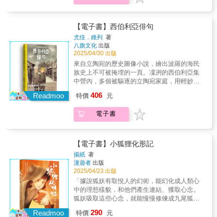
Sabina）主持的「神聖蘑菇」交融儀式，掀開
界觀創作的精彩作品。★20世紀的洛夫克拉夫
欲罷不能，餘韻無窮。」──黃嘉韻（張銘峰律
的火藥庫方濟各會與教宗代表團抵達修道院，
下絕對不可殺害貓的戒律的小鎮，痴迷於親眼
美國筆會「開創性的先驅之作，為兩種文類
風起雲湧的現代迷幻文化風潮的濫觴……◆布
特作品，在現代已經較難符合當代讀者的閱讀
師事務所顧問、高雄市性別公民行動協會理事
神學辯論在會議室內瞬間爆炸。這不只是宗教
目睹地球諸神的先知……收錄〈瑟勒菲斯〉、
（漫畫與回憶錄）都開展了全新的方向。一本
洛默斯的《迷幻蘑菇》是一場融合迷幻科學、
習慣。田邊剛的改編為讀者帶來了理解洛夫克
長、高雄市女性權益促進會理事長）「貝克德
立場的爭執，而是整個中世紀權力結構的對撞
〈烏撒之貓〉、〈外神〉三篇幻夢境系列經典
【電子書】西伯利亞俳句
寫給文字愛好者的漫畫書。貝克德爾結合了豐
神秘主義、藝術詮釋的視覺派對，他透過復古
拉夫特作品的全新角度。他以電影手法寫實改
爾狂熱地對抗著成長的環境與逃脫的衝動，用
――「基督是否貧窮？」這個看似純哲學的問
之作，開啟洛夫克拉夫特傑作集新境界！【本
富的語言與精確的意象，創造出一部精采奪目
尤佳．維列
著
數位＋迷幻民族風的核彈等級圖像敘事，重現
編洛夫克拉夫特重要代表作，媲美好萊塢億萬
她筆下的圖畫與文字為自己在這個多才、博
題，其實決定了教廷的統治根基。Ⅳ. 地下的審
書特色】★克蘇魯神話是在上世紀20年代開
的作品。」──《紐約時報》書評「二十一世紀
八旗文化
出版
了西方「民俗真菌學」開創者瓦森與妻子瓦倫
製作的紙上電影。★手塚治蟲文化獎、艾斯納
學、卻極為寂寞的家庭裡找到存在意義。我讚
問：謊言、恐懼與政治少女被當成「女巫」，
始，以洛夫克拉夫特一系列作品為開端，經由
圖像小說及非文學書籍的傑作。」──《美國今
2025/04/30 出版
蒂娜的人生追尋與迷幻蘑菇起源的傳奇。它同
獎、安古蘭國際漫畫節等等，日美法權威漫畫
賞她細膩的心思與多樣的才華──兼有美妙的文
薩瓦托雷與修士也遭牽連。宗教審判者紀伯納
洛夫克拉夫特的友人加以整理後成為一個重要
日報》書評「貝克德爾這部回憶錄的圖像敘事
來自立陶宛的歷史圖像小說，繪出波羅的海民
時也是兩人畢生彼此扶持的愛情紀錄，更是獻
獎項肯定，第一位獲得世界級好評的改編洛夫
字與令人驚嘆的作畫。《歡樂之家》是一則複
登場，他以恐懼與逼供操縱敘事，將所有死者
的恐怖小說創作世界觀。其中的創作核心「不
具有少見的豐富內涵、深度、文學共鳴，以及
族史上不可被掩埋的一頁。凜冽的西伯利亞集
給非普通讀者的一場視覺與心靈大冒險。布洛
克拉夫特作品的日本漫畫家！【系列得獎紀
雜精細的童年紀事。」──吉兒‧索洛威(Jill
的案件編造成「異端陰謀」。此時，真相離理
可名狀的恐怖」、「未知的恐懼」、「來自外
心理方面的複雜層次。」──《柯克斯書評》
中營內，多個被驅逐的立陶宛家庭，用輕妙的
默斯的獨特藝術風格融合了：◆1970年代地下
錄】★2018年入圍第22屆手塚治蟲文化獎決選
Soloway)，影集《六呎風雲》(Six Feet
性愈來愈遠，卻離權力越來越近。Ⅴ. 圖書館迷
太空的邪神」等等，成為日後恐怖創作的重要
詩句對抗沉重的苦難，以掙扎求存的勇氣與孩
漫畫風格（例如《Zap Comix》）◆迷幻視覺
★2018年入圍年美國艾斯納獎（Eisner
Under)、《透明家庭》(Transparent)編劇暨製
宮 II：破解結界與文字的陷阱威廉與阿德索重
406
靈感來源，散見於東西方各種電影、小說、遊
Readmoo
特價
元
童天真想像，譜出二戰期間流放者的哀歌。出
（繼承前人Rick Griffin、Moebius開創的道路）
Award）★2018年法國安古蘭國際漫畫節參展
片「讓《歡樂之家》如此出色的特質，也是它
返書庫，在濃霧與黑暗中逐的推敲線索：迷宮
戲、漫畫。不管是西方的史蒂芬‧金，或是東方
版於2017年的立陶宛自傳式歷史圖文書，其深
◆民族誌、電子音樂視覺語彙以圖像＋漫畫的
★2019年ACBD亞洲最優秀作品獎（Prix Asie
備受爭議的原因：它毫不避諱地直視性與壓
格局的祕密、房間的語言符碼、「Africae
的小林泰三，全都受其影響，而有許多以此世
電子書
刻的故事與強烈的圖像風格引起讀者的廣泛共
手法來展現華森夫婦 跨文化、跨學科的心靈旅
de la Critique ACBD）★2019年法國日本博覽
抑，同時也申論了閱讀如何能救人一命。」──
finis」的入口，以及那面似門非門的鏡子。第
界觀創作的精彩作品。★20世紀的洛夫克拉夫
鳴。故事從1941年6月的一個早晨說起。大批蘇
程，讓讀者得以透過視覺、直觀感受華森夫婦
會（JAPAN EXPO）達摩裝幀獎、插畫獎。
美國筆會「開創性的先驅之作，為兩種文類
二卷在這裡正式進入理性推理的巔峰──符號學
特作品，在現代已經較難符合當代讀者的閱讀
聯軍隊突然來到立陶宛中部一個安靜的小村
耗費數十年人生探索迷幻蘑菇的經歷與發現。
【故事大綱】庫倫涅斯自從小時候在夢中對名
（漫畫與回憶錄）都開展了全新的方向。一本
× 宗教 × 空間結構的盛宴。Ⅵ. 隱藏室與毒書：
習慣。田邊剛的改編為讀者帶來了理解洛夫克
莊。八歲的阿吉斯被蘇聯士兵的拍門聲驚醒。
布洛默斯以鮮豔多彩的繁複精細圖像，驚人地
為瑟勒菲斯的壯麗都市驚鴻一瞥後，放棄了祖
【電子書】小狐狸化形記
寫給文字愛好者的漫畫書。貝克德爾結合了豐
終極的知識禁令兩人終於抵達圖書館最深處：
拉夫特作品的全新角度。他以電影手法寫實改
他和家人被告知要立刻離開家鄉，但不知道將
生動重現了意識面的迷幻體驗（迷幻藥效帶來
先傳下來的財產與土地，在倫敦過著沉溺於毒
富的語言與精確的意象，創造出一部精采奪目
那間被封牆的密室。在這裡，光線如同審判降
揚紙
著
編洛夫克拉夫特重要代表作，媲美好萊塢億萬
要去哪裡，也不知道要去多久，他們只知道：
的感官錯覺與思維擴展），擴大了視覺敘事的
品帶來的夢境的生活，只為了再次去到瑟勒菲
的作品。」──《紐約時報》書評「二十一世紀
臨，真正的凶手現身――盲目的佐治，為了阻
漫遊者
出版
製作的紙上電影。★手塚治蟲文化獎、艾斯納
有十分鐘時間可以收拾行李。一列密不透風的
強烈感染力，一舉引爆讀者的感官、神經與意
斯。輾轉於各個夢境中的他，不知不覺間已經
圖像小說及非文學書籍的傑作。」──《美國今
止「笑」的力量流入世間，不惜以毒浸書、讓
2025/04/23 出版
獎、安古蘭國際漫畫節等等，日美法權威漫畫
貨運列車將他們從立陶宛農村的肥沃大地，運
識。翻開這本結合歷史與藝術、科學與玄學的
過了四十年，他是否還有機會去到那個令他魂
日報》書評「貝克德爾這部回憶錄的圖像敘事
所有翻閱者死亡。這裡揭示艾可小說最關鍵的
「據說狐妖有取悅人的幻術，能幻化成人類心
獎項肯定，第一位獲得世界級好評的改編洛夫
載到西伯利亞泰加林區的冰封雪原。在遙遠、
獨一無二圖像小說，讓一段關於真菌學、神祕
牽夢縈的夢中之城……？──〈瑟勒菲斯〉在史
具有少見的豐富內涵、深度、文學共鳴，以及
命題：「笑」會動搖恐懼，而恐懼是宗教秩序
中的理想樣貌，和他們產生連結、獲取心念。
克拉夫特作品的日本漫畫家！【系列得獎紀
荒蕪的西伯利亞，他們開始在凜冽寒冬中過著
主義和心靈探索的旅程blow your mind！
蓋河遠處有個叫做烏撒的小鎮。那裡世代流傳
心理方面的複雜層次。」──《柯克斯書評》
的基石。Ⅶ. 火焰的末日：書庫的毀滅當追逐與
狐妖吸取這些心念，就能慢慢修煉成九尾狐。
錄】★2018年入圍第22屆手塚治蟲文化獎決選
無盡的苦役與飢餓日子。然而，對於阿吉斯來
著「在烏撒的土地上，絕對不可殺害貓隻」的
爭奪到達頂點，油與紙成了最易燃的命運組
只要所化之形足夠滿足眾人之心，每隻妖都可
★2018年入圍年美國艾斯納獎（Eisner
290
說，被流放的孤絕生活因孩童想像力、流放者
Readmoo
戒律。會定下如此嚴厲的戒律，要從一隻黑貓
特價
元
合。圖書館整棟燃起，中世紀最偉大的知識庫
以徹底成為人。」信念讓兩隻狐狸選擇了截然
Award）★2018年法國安古蘭國際漫畫節參展