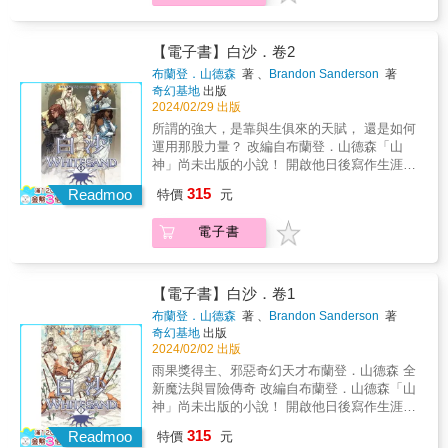
誌》作者）插畫家陳沛珛頗具靈氣的圖畫小說
本書讓我的額葉融化在幸福之中！封面與封底
感中的作用力，不論它是帶走了什麼，或是留
內容！ ★泰爾丹魔法系統首次完整登場，一場
溧（Seongryul） 星溧在第一部商業作品《在夏
作品《暫時先這樣》，樸拙的線條，水彩派泥
之間，盡是滿滿的溫暖！……題材嚴肅但是故
下了什麼。小狗與機器人的感情，可能象徵一
日與暗、沙與御沙師之戰躍然紙上！ ★以圖像
日》中，以細膩又透明的用色，透過水彩渲染
灰（Payne’s Gray）層層堆疊的蒼鬱色調，便
事非常可愛，不管讀幾次都不會膩。──這本圖
段未能延續的友誼，也可能是一場戛然而止的
視覺的方式，將寰宇中至關重要的一章呈現在
出亮晃晃的太陽下彷彿永恆不變的街道、植被
【電子書】白沙．卷2
寫實而細緻地呈現出典型台灣城市圖像：高速
像小說不只圖畫好得驚人、脈絡分明，而且引
愛情，而機器人最終選擇做的那件事，讓他們
讀者面前！ ★完整收錄「白沙祕典」，一窺泰
與海灘，孩子們以此為舞台失去了他們珍貴的
布蘭登．山德森
著 、
Brandon Sanderson
著
公路上望不見盡頭的回堵車流、高架橋邊老舊
人省思。翻開書，很快就會發現角色與故事裡
在彼此生活中最後一次以最完美的方式再次連
爾丹的魔法運作、人文風俗及物種生態！ 「在
事物，並全力奔跑試圖填滿內心情感的破口。
奇幻基地
出版
住宅櫛比鱗次的窗、懸垂在窗外的冷氣機……
頭藏著許多真摯的情感與個人經歷……故事異
結在一起。謝謝你曾經讓我的生活變得值得期
我所有的魔法中，御沙術在本質上是最具視覺
伴著熱氣的蒸騰與轟轟蟬鳴，星溧注視著青春
2024/02/29 出版
我尤其喜歡畫作裡那些人物的日常。
常感動人心，兔子的病況，與詼諧的角色塑
待，謝謝你讓我懂得下一次如何好好去愛。
效果，也是最適合改編成圖像小說的魔法。」
的殘忍，失去的終將失去，偶然相遇所展開的
所謂的強大，是靠與生俱來的天賦， 還是如何
――OPEN BOOK〈讀漫畫〉專欄╱作者吳妮
造、驚濤駭浪的事件，形成鮮明的對比。閱讀
——布蘭登．山德森 「《白沙》是山德森寰宇
新關係卻會帶來轉變與療癒的可能。 感動推薦
運用那股力量？ 改編自布蘭登．山德森「山
民（作家）沒多久包裹送達，我迫不及待拆開
時，淚水會不由得在眼眶裡打轉。 ──對我來
世界中隱藏的瑰寶。」——Tor.com奇科幻小說
── 2019年末注意到星溧，把他介紹給
神」尚未出版的小說！ 開啟他日後寫作生涯的
外層的包裝，快速翻讀著新書扉頁，感受一陣
說，這是一本完美的藝術創作，完全沒有可以
雜誌網站 ╳╳╳ 泰爾丹這顆沙漠星球處於兩個
Mangasick的讀者。那時他還是即將畢業的藝
雛形起點—— 雨果獎得主、邪惡奇幻天才布蘭
陣油墨清香。仔細看其中續寫的漫畫形式，搭
挑剔的地方。──嚴肅的主題經過精心包裝，閱
315
恆星之間， 因此一邊始終處於光明之中，另一
Readmoo
大生。我們眼睜睜看著他獨立出版《在夏
特價
元
登．山德森 全新魔法與冒險傳奇 ★完整收錄國
配上拙樸的筆感，再覆蓋灰藍色的低飽和及低
讀時被喜劇效果逗得捧腹大笑，同時又為兩個
邊則始終處於黑暗之中， 而強大的魔法只發生
日》、 《Panorama》，兩者接著又集結成商
外最新版故事內容！ ★泰爾丹魔法系統首次完
明度，剎那間有一股悵然卻又親近、冷暖摻
主角的友誼而感動不已。──我買這本書送給自
在擁有光明的沙地上…… 坎頓力量不足、不堪
業出版單行本，整整四年後才終於等到台版。
電子書
整登場，一場日與暗、沙與御沙師之戰躍然紙
雜。我知道這就是「台北的模樣」、「台北的
己和妻子，而我八十歲了。──我尤其喜歡書中
重負，但面對政治和個人力量的合謀下，他必
我們知道他擅長運用精巧色感創造視覺上燦
上！ ★以圖像視覺的方式，將寰宇中至關重要
味道」。我很喜歡每一頁的構圖巧思與畫風，
使用沒有對話框的圖片營造場景與氛圍的技
須試圖將御沙師團結起來。現在已來到最後的
亮、肌膚觸覺溫煦的人間樂園，但沒想到敘事
的一章呈現在讀者面前！ ★完整收錄「白沙祕
在陳沛珛那自成一格的台北風景裡，每一處都
巧。──孩子一定會喜歡這本書，但它也同樣適
衝刺，坎頓必須挖掘自身能力中最危險的部
竟切入霸凌、死亡等青春的暗面。風景和故
典」，一窺泰爾丹的魔法運作、人文風俗及物
有值得被放大的細節與美好，正是人生充滿意
【電子書】白沙．卷1
合大人。圖畫簡單明快、切中要點。作者僅僅
分，與自己公會中的敵人作戰，並找出殺死他
事，如兩朵飽含情感的巨大積雨雲在湛藍的海
種生態！ 「在我所有的魔法中，御沙術在本質
義的各種痕跡。我想，無論在台北的生活如
用巧妙的圖像分鏡（有時候完全沒有文字），
布蘭登．山德森
著 、
Brandon Sanderson
著
父親、近乎摧毀御沙師的伏擊背後真相！ 「御
面上方無聲對撞，徐徐融合，讓岸邊的讀者同
上是最具視覺效果，也是最適合改編成圖像小
何、日常普凡或是獨特，就先暫時這樣吧，只
就精準製造出驚人的情節高潮。非常精采！絕
奇幻基地
出版
沙師就是如此戰鬥的。在每一秒脫水、每一分
時感受到開闊和悽愴，以及莫名的安心
說的魔法。」——布蘭登．山德森 「《白沙》
要挺過眼前難捱的近況，悲苦終將成為過客。
對值得推薦！
2024/02/02 出版
疼痛之中，操御沙粒起舞。」 作者簡介 布蘭
──Mangasick 這是充滿了青蔥蓊鬱，彷彿伴隨
是山德森寰宇世界中隱藏的瑰寶。」——
――迷誠品主題專欄╱作者FLiPER（云 ʕ•͡-
雨果獎得主、邪惡奇幻天才布蘭登．山德森 全
登．山德森Brandon Sanderson 西元1975年生
著追尋、思念、遇見和分離的夏日。在陽光透
Tor.com奇科幻小說雜誌網站 ╳╳╳ 泰爾丹這
•ʔฅ）以台灣漫畫市場而言，《暫時先這樣》相
新魔法與冒險傳奇 改編自布蘭登．山德森「山
於美國內布拉斯加州首府林肯。15歲時在書店
進的樹蔭之下、蟬鳴唧唧喧囂的日子中，乘載
顆沙漠星球處於兩個恆星之間， 因此一邊始終
當具有原創性。內容中對台灣現實氛圍的描繪
神」尚未出版的小說！ 開啟他日後寫作生涯的
見到奇幻大師羅伯特．喬丹的暢銷經典鉅作
著許多的回憶，抑或是不斷想要與他者、這個
處於光明之中，另一邊則始終處於黑暗之中，
以及特殊的客氣文化，以法文讀者的角度來
雛形起點—— 泰爾丹魔法系統首次完整登場，
《時光之輪1：世界之眼》，從此成為書迷，並
世界連結的那份感情。 老師描繪的筆法簡斂卻
315
而強大的魔法只發生在擁有光明的沙地上……
Readmoo
看，皆是從未體驗過的生活模式。本書搭配了
特價
元
一場日與暗、沙與御沙師之戰躍然紙上！ ★完
立志寫作向大師看齊。 2005年，首部長篇小
也細膩地把握如攝影般寫實的光影，將讀者帶