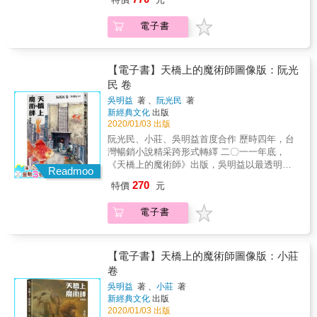
市， 親眼見證舊日支配者創世祕密的人無不陷
其中的創作核心「無以名狀的恐怖」、「未知
入瘋狂&hellip;&hellip; 20世紀最具影響力的古
的恐懼」、「來自外太空的邪神」等等，成為
電子書
典恐怖小說體系， 眾多恐怖電影、遊戲、文學
日後恐怖創作的重要靈感來源，散見於東西方
作品永不枯竭的靈感根源&mdash;&mdash; 克
各種電影、小說、遊戲、漫畫。 不管是西方的
蘇魯神話創始者、恐怖小說之王H.P.洛夫克拉
尼爾‧蓋曼、史蒂芬‧金，或是東方的小林泰三，
夫特 集「宇宙恐怖」創作觀之大成，創作生涯
【電子書】天橋上的魔術師圖像版：阮光
均受其影響，有許多以此世界觀創作的精彩作
代表作──《瘋狂山脈》 日本當代洛夫克拉夫特
民 卷
品。 ★20世紀的洛夫克拉夫特作品，在現代已
作品改編漫畫第一人田邊剛， 以電影語言精彩
經較難符合當代讀者的閱讀習慣。 田邊剛的改
吳明益
著 、
阮光民
著
轉譯洛夫克拉夫特筆下「無以名狀的恐怖」，
編為讀者帶來了理解洛夫克拉夫特作品的全新
新經典文化
出版
完成奧斯卡金獎導演吉勒摩‧戴托羅的終生想
角度。 他以電影手法寫實改編洛夫克拉夫特最
2020/01/03 出版
望， 也帶領台灣讀者以前所未有的角度進入克
重要長篇代表作，媲美好萊塢億萬製作的紙上
阮光民、小莊、吳明益首度合作 歷時四年，台
蘇魯神話的世界。 【本書特色】 ★克蘇魯神話
電影。 ★手塚治蟲文化獎、艾斯納獎、安古蘭
灣暢銷小說精采跨形式轉繹 二〇一一年底，
是在上世紀20年代開始，以洛夫克拉夫特一系
國際漫畫節等等， 日美法權威漫畫獎項肯定，
《天橋上的魔術師》出版，吳明益以最透明的
列作品為開端，經由洛夫克拉夫特的友人加以
Readmoo
第一部獲得世界級好評的洛夫克拉夫特改編漫
文字，寫下與他童年經驗有關的故事。對較年
整理後成為一個重要的恐怖小說創作世界觀。
270
特價
元
畫！ ★全球獨家燙金書盒，加贈四張原畫精緻
長的讀者來說，那八棟商場的「存在」是為話
其中的創作核心「無以名狀的恐怖」、「未知
酷卡。 & 【得獎紀錄】 ★2018年入圍第22屆
題；而對較年輕的讀者來說，商場的「不存
的恐懼」、「來自外太空的邪神」等等，成為
電子書
手塚治蟲文化獎決選 ★2018年入圍年美國艾斯
在」則成為魅力之一。小說出版後隨即風靡書
日後恐怖創作的重要靈感來源，散見於東西方
納獎（Eisner Award） ★2018年法國安古蘭國
市，至今不墜。 二〇一五年，譯動國界論壇
各種電影、小說、遊戲、漫畫。 不管是西方的
際漫畫節參展 ★2019年ACBD亞洲最優秀作品
上，阮光民與吳明益首次合作，將〈石獅子會
尼爾‧蓋曼、史蒂芬‧金，或是東方的小林泰三，
獎（Prix Asie de la Critique ACBD） ★2019年
記得哪些事？〉這篇以漫畫形式「轉譯」為新
【電子書】天橋上的魔術師圖像版：小莊
均受其影響，有許多以此世界觀創作的精彩作
法國日本博覽會（JAPAN EXPO）達摩裝幀
的閱讀介面，成品令人驚豔，也開啟了這部小
卷
品。 ★20世紀的洛夫克拉夫特作品，在現代已
獎、插畫獎。 ※《瘋狂山脈》（At the
說「圖像化」的計畫。之後小莊加入，聯手以
經較難符合當代讀者的閱讀習慣。 田邊剛的改
吳明益
著 、
小莊
著
Mountains of Madness） 霍華德‧菲利普斯‧洛
一本中翻、一本西翻的圖像小說（graphic
編為讀者帶來了理解洛夫克拉夫特作品的全新
新經典文化
出版
夫克拉夫特的「宇宙恐怖」創作觀的集大成之
novel）形式，重新詮釋小說中的八篇故事。歷
角度。 他以電影手法寫實改編洛夫克拉夫特最
2020/01/03 出版
作，亦可說是他畢生的心血結晶。 起初洛夫克