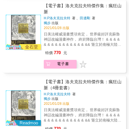
2009年安古蘭國際漫畫節入選作品，目前已有
travel）」及「精神挾持（body snatcher）」等
頭痛不已。 或許自己只是受了失憶期間閱讀的
亡、現實與夢境間的恍惚漂流。 志語父親來自
【電子書】洛夫克拉夫特傑作集：瘋狂山
德語、日語、西班牙語、波蘭語等多國語言版
概念， 成為後世科幻作品的重要主題，對後來
神話傳說影響吧&hellip;&hellip;皮斯利試著這麼
花蓮貓公部落，祖父噶瑪蘭族、祖母阿美族的
脈
本。它在2015年4月還被法國話劇導演搬上戲劇
的小說家及影像創作者的影響可說是極為深
說服自己，不再理會那噩夢。 沒想到就在1934
血緣，以及成長於臺北三重的都市經驗，關於
舞臺。
遠。 【故事大綱】 1908年的某天，於美國米斯
H.P洛夫克拉夫特
著 、
田邊剛
著
年，皮斯利接到一封從澳洲寄來的信，事情至
自身原住民身份的認同與回返，有著專屬於他
卡塔尼克大學政治經濟學系擔任教授的皮斯
獨步
出版
此有了戲劇性的變化。 為了解開神祕的噩夢真
的迂迴與流動。父親離世後，成為祖母口中
2021/01/28 出版
利，突然在教室講臺上昏厥。 接下來五年半的
相，皮斯利決定前往澳洲，沒想到在那裡見到
「mapatayay no wawa」（死者的孩子）的
時間裡，皮斯利做了許多令人難以理解的異常
日美法權威漫畫獎項肯定， 世界級好評克蘇魯
了幾乎要將人逼瘋的存在&hellip;&hellip;
他，如何追索關於父親的謎團：一本父親留下
行為，簡直像是變了一個人。 1913年，皮斯利
神話改編漫畫神作， 終於降臨台灣！ & & & &
的軍旅日記，一場為父親帶來心臟病的童年高
恢復了意識，卻驚覺在自己喪失記憶的期間，
& & & & & & & & & & & && 聳立於南極大陸深
燒，門內鍛鍊氣功如巨人晃動的幻影⋯⋯在志
金石堂
妻子帶著兩個孩子離開了，只剩下次男溫蓋特
處的未知黑色山脈， 隱藏其中的超古代文明都
語充滿水氣與肌理的筆觸下，這趟尋父之路，
770
特價
元
依然不棄不離地陪伴在自己的身邊。 從此之
市， 親眼見證舊日支配者創世祕密的人無不陷
現實與幻境相生，人與動物交互變形。「回家
後，皮斯利便經常作令人匪夷所思的奇妙噩
入瘋狂&hellip;&hellip; 20世紀最具影響力的古
嗎？是回，還是去呢？」的問句迴盪全書，如
電子書
夢。 在那夢境裡，名為「伊斯之偉大種族」的
典恐怖小說體系， 眾多恐怖電影、遊戲、文學
果靠近父親的記憶，就會更靠近故鄉一點嗎？
古怪生物出現在遠古時代的地球上。 只要皮斯
作品永不枯竭的靈感根源&mdash;&mdash; 克
「也許答案藏在海裡。」在他高度詩意與私密
利在清醒的時候試圖仔細回想夢境內容，便會
蘇魯神話創始者、恐怖小說之王H.P.洛夫克拉
的探問中，人間成為巨大的海洋，使我們也得
頭痛不已。 或許自己只是受了失憶期間閱讀的
夫特 集「宇宙恐怖」創作觀之大成，創作生涯
【電子書】洛夫克拉夫特傑作集：瘋狂山
以隨之下潛，看見埋伏體內的回返與放逐
神話傳說影響吧&hellip;&hellip;皮斯利試著這麼
代表作──《瘋狂山脈》 日本當代洛夫克拉夫特
脈（4冊套書）
&mdash;&mdash;或者，我們都是死者的孩
說服自己，不再理會那噩夢。 沒想到就在1934
作品改編漫畫第一人田邊剛， 以電影語言精彩
子。 名人推薦 拉黑子．達立夫（藝術家） 阿
H.P.洛夫克拉夫特
著
年，皮斯利接到一封從澳洲寄來的信，事情至
轉譯洛夫克拉夫特筆下「無以名狀的恐怖」，
尼默（插畫/漫畫家） 林徐達（人類學家，民族
獨步
出版
此有了戲劇性的變化。 為了解開神祕的噩夢真
完成奧斯卡金獎導演吉勒摩‧戴托羅的終生想
學教授） 馬翊航（作家） 陳思宏（作家） 陳
2021/01/28 出版
相，皮斯利決定前往澳洲，沒想到在那裡見到
望， 也帶領台灣讀者以前所未有的角度進入克
芯宜（紀錄片導演） 曾耀慶（漫畫家） 葉長青
日美法權威漫畫獎項肯定， 世界級好評克蘇魯
了幾乎要將人逼瘋的存在&hellip;&hellip;
蘇魯神話的世界。 【本書特色】 ★克蘇魯神話
（插畫/漫畫家） 櫻井大造（海筆子成員） 聯
神話改編漫畫神作， 終於降臨台灣！ & & & &
是在上世紀20年代開始，以洛夫克拉夫特一系
合推薦
& & & & & & & & & & & && 聳立於南極大陸深
列作品為開端，經由洛夫克拉夫特的友人加以
Readmoo
處的未知黑色山脈， 隱藏其中的超古代文明都
整理後成為一個重要的恐怖小說創作世界觀。
770
特價
元