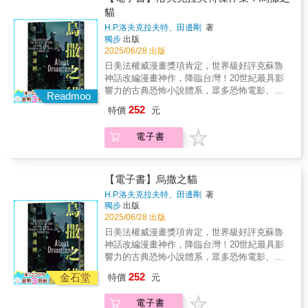
者●受夠主流、尋找文化黑洞與裂縫的讀者
化的經典，也成為『圖像小說』這個類別的榜
團中急速推進：夜半的密室、毒書的線索、神
沒有任何大人。」一架飛機墜毀在荒島，倖存
的筆觸，描繪出那個我們以為熟悉，卻從未真
貓
◆「菌絲體是大自然的神經網絡。」——真菌
樣。這套書的主旨不在於再一次歌頌同志的年
祕少女的身影、失落的《亞里斯多德詼諧
者僅有一群少年。白天，他們在耀眼的海灘上
正凝視過的「家」。在《歡樂之家》中，那棟
學家｜保羅・史塔曼茲（Paul Stamets）影響
H.P.洛夫克拉夫特、田邊剛
著
少輕狂，而在於直接面對同志和原生家庭之間
篇》、神學與權力的鬥爭，以及焚燒一切的火
探險；夜晚，則受野獸的威脅、失落回憶的噩
被鄰人稱作豪宅的房子，承載著讓人會心一
獨步
出版
力遍及西方大眾文化與次文化、宗教與醫療、
的創傷、責任、療癒。對於關心同志、同志歷
焰。每一個場景，都由馬那哈以極致的畫功重
夢所擾。驟然被拋擲到文明世界之外，他們必
笑、也令人苦澀的片刻，更多的是滲著孤寂與
2025/06/28 出版
心理意識與性靈探索的啟靈藥，從何而來？滲
史、高齡同志、精神障礙等等議題的讀者來
現艾可筆下的深邃世界──陰鬱的修道院、陰影
須學習自行重建秩序。然而，不安、權力、貪
哀傷的餘溫。感謝艾莉森‧貝克德爾，以文字與
透現代社會、刻入現代藝術、音樂、影像創作
日美法權威漫畫獎項肯定，世界級好評克蘇魯
說，這套書不宜錯過。」──紀大偉（《同志文
橫生的圖書館、霧中逼近的宗教審判者、以及
欲漸漸吞噬他們，原本因純真和恐懼團結的群
圖像的力量，再現了家庭關係裡最真實的陰影
界的迷幻文化，起源自神聖蘑菇？高登．華森
神話改編漫畫神作，降臨台灣！20世紀最具影
學史》、酷兒科幻小說《膜》作者，政治大學
撕裂理性的災難性結局。隨著調查加深，真相
體，一步步走向分裂。他們的探險遊戲，終將
與光。」──黃惠偵（《日常對話》導演）「以
（R. Gordon Wasson, 1898－1986) 是摩根大
響力的古典恐怖小說體系，眾多恐怖電影、遊
台灣文學研究所副教授）「貝克德爾是個冷面
與謊言愈加模糊：是神的旨意？人性的欲望？
淪為考驗善惡的煉獄⋯⋯威廉．高汀的曠世傑
Readmoo
漫畫的呈現及日記書寫交錯剖白自身經歷，令
通的公關部副總監，妻子瓦倫蒂娜（Valentina
戲、文學作品永不枯竭的靈感根源——最擅長
笑匠，這套堪稱經典的漫畫，可說是文學、性
還是知識本身的危險？當迷宮被火焰吞沒，威
作問世七十年後，首度改編為圖像小說，由備
252
人耳目一新。貝克德爾經由樸實自然的筆法，
特價
元
P. Wasson, 1901－1958）是俄裔小兒科醫師。
詮釋洛夫克拉夫特的漫畫家‧田邊剛，打開了通
別與同志的精彩同台演出，它的深刻、細膩與
廉與阿德索終於看見答案，也見證文明如何在
受讚譽的荷蘭藝術家艾美．迪雍改編，精采演
深度探究人我與家庭關係，更自我揭露同志身
1927年，他們來到美國紐約州的卡茨基爾山脈
往不可名狀的異次元世界──幻夢境的大門。那
莽撞，為漫畫的廣度與『不甜蜜家庭書寫』開
一瞬間崩落、化為灰燼。這部跨越文學與漫畫
繹了這部經典故事。
分，與接受憂鬱症的過程，讓讀者一旦翻閱就
電子書
（Catskill）渡蜜月。當他們手牽著手在山間散
裡有花費四十年光陰尋找永恆夢境的男子，定
出一片大好江山：真摯的關照與一流的敘事，
的經典改編，將艾可小說的哲思、歷史、懸疑
欲罷不能，餘韻無窮。」──黃嘉韻（張銘峰律
步的時候，瓦倫蒂娜驚喜地發現了蘑菇，喚醒
下絕對不可殺害貓的戒律的小鎮，痴迷於親眼
以戲謔的手法，為文化與社會運動畫龍點
與寓言，凝成震撼的視覺敘事。第二集完整呈
師事務所顧問、高雄市性別公民行動協會理事
了她童年時在俄羅斯的記憶。 華森驚恐地
目睹地球諸神的先知……收錄〈瑟勒菲斯〉、
睛。」──張亦絢（作家）「作者以銳利而細膩
現故事最關鍵的高潮與結局，是《玫瑰的名
長、高雄市女性權益促進會理事長）「貝克德
看著瓦倫蒂娜採摘那些可怕的蘑菇： 「妳
〈烏撒之貓〉、〈外神〉三篇幻夢境系列經典
的筆觸，描繪出那個我們以為熟悉，卻從未真
字》不可或缺的精彩終章。Ⅰ. 夜中的禁忌相
【電子書】烏撒之貓
爾狂熱地對抗著成長的環境與逃脫的衝動，用
拿那噁心的東西要做什麼？」 瓦倫蒂娜呼
之作，開啟洛夫克拉夫特傑作集新境界！【本
正凝視過的「家」。在《歡樂之家》中，那棟
會：欲望的裂縫阿德索在廚房邂逅神祕少女，
H.P.洛夫克拉夫特、田邊剛
著
她筆下的圖畫與文字為自己在這個多才、博
喚這些蘑菇的俄文名、嗅了嗅蘑菇生長的那片
書特色】★克蘇魯神話是在上世紀20年代開
被鄰人稱作豪宅的房子，承載著讓人會心一
愛慾與罪惡在一瞬間交纏。這段情節既是少年
獨步
出版
學、卻極為寂寞的家庭裡找到存在意義。我讚
泥土的氣味。 「只要吃一口，你的人生就
始，以洛夫克拉夫特一系列作品為開端，經由
笑、也令人苦澀的片刻，更多的是滲著孤寂與
對世界的第一次覺醒，也是整部作品最柔軟卻
2025/06/28 出版
賞她細膩的心思與多樣的才華──兼有美妙的文
會不一樣了！」在瓦倫蒂娜的勸誘與帶領下，
洛夫克拉夫特的友人加以整理後成為一個重要
哀傷的餘溫。感謝艾莉森‧貝克德爾，以文字與
最危險的裂口――因為純真的慾望，將牽動之
日美法權威漫畫獎項肯定，世界級好評克蘇魯
字與令人驚嘆的作畫。《歡樂之家》是一則複
華森從此由「懼菇」升級為「嗜菇」，也由一
的恐怖小說創作世界觀。其中的創作核心「不
圖像的力量，再現了家庭關係裡最真實的陰影
後所有的指控、審判與命運。Ⅱ. 第三具屍體：
神話改編漫畫神作，降臨台灣！20世紀最具影
雜精細的童年紀事。」──吉兒‧索洛威(Jill
名華爾街金融精英走上蕈菇研究的道路，接觸
可名狀的恐怖」、「未知的恐懼」、「來自外
與光。」──黃惠偵（《日常對話》導演）「以
毒與水中的祕密死者增至第三人──貝藍格被發
響力的古典恐怖小說體系，眾多恐怖電影、遊
Soloway)，影集《六呎風雲》(Six Feet
到西方植物學界、人類學界相傳的「神奇蘑
太空的邪神」等等，成為日後恐怖創作的重要
漫畫的呈現及日記書寫交錯剖白自身經歷，令
現溺死於浴池。威廉注意到他的指尖與舌頭被
戲、文學作品永不枯竭的靈感根源——最擅長
Under)、《透明家庭》(Transparent)編劇暨製
菇」訊息，最終於1955年在墨西哥一個偏遠的
252
靈感來源，散見於東西方各種電影、小說、遊
人耳目一新。貝克德爾經由樸實自然的筆法，
金石堂
染黑，證明死亡的關鍵並非溺水，而是更深層
特價
元
詮釋洛夫克拉夫特的漫畫家‧田邊剛，打開了通
片「讓《歡樂之家》如此出色的特質，也是它
印第安村落裡，參與了馬薩特克族
戲、漫畫。不管是西方的史蒂芬‧金，或是東方
深度探究人我與家庭關係，更自我揭露同志身
的「知識之毒」。線索正式集中到圖書館與那
往不可名狀的異次元世界──幻夢境的大門。那
備受爭議的原因：它毫不避諱地直視性與壓
（Mazatec）薩滿瑪莉亞・薩賓娜（María
的小林泰三，全都受其影響，而有許多以此世
分，與接受憂鬱症的過程，讓讀者一旦翻閱就
本被偷走的書。Ⅲ. 兩支使團的到來：貧窮之爭
電子書
裡有花費四十年光陰尋找永恆夢境的男子，定
抑，同時也申論了閱讀如何能救人一命。」──