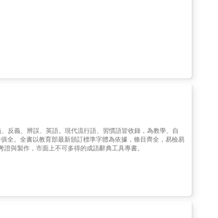
義、反義、辨誤、英語。現代流行語、習慣語皆收錄，為教學、自
書俱全。全書以教育部最新頒訂標準字體為依據，條目齊全，易檢易
考證與製作，市面上不可多得的成語辭典工具專書。