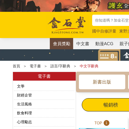
國中自修評量
東野
唯紅花綻放
奧德賽
會員獎勵
中文書
動漫ACG
親子
首頁
＞
電子書
＞
語言/字辭典
＞
中文字辭典
電子書
新書出版
文學
財經企管
生活風格
暢銷榜
飲食料理
心理勵志
TOP
1