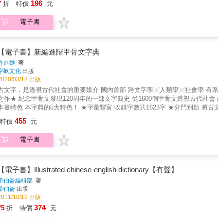
196
7
折
特價
元
電子書
【電子書】新編進階甲骨文字典
許進雄
著
字畝文化
出版
2020/03/18 出版
文字，是透視古代社會的重要媒介 國內首部 跨文字學╳人類學╳社會學 有系統且分門別類介紹甲骨文的叢書 ★「字字有來頭」系列叢書 壓軸
骨文發現120周年的一部文字簡史 從1600個甲骨文透視古代社會 由國際甲骨文權威學者許進雄重新增訂，以其畢生之學 傾囊相授
字典的5大特色！ ★字量豐富 收錄字數共1623字 ★分門別類 將古文字分門別類介紹，六大類依序為：「動物」、「戰爭、刑罰、政
府」、「日常生活(食衣)」、「日常生活(住行)」、「器物製造」、「人生歷程與信仰」★權威專業 當代甲骨學界
455
特價
元
紹造字創意、字形解析、意義說明 ★精選字形 同個古文字常有多種字形，本書精選最具代表性的早期字形，包括甲骨文、金文或小篆字形 ★檢
索便利 可用主題式查找，或依漢語拼音、總筆畫檢索
電子書
【電子書】Illustrated chinese-english dictionary【有聲】
希伯崙編輯部
著
希伯崙
出版
2011/10/12 出版
374
75
折
特價
元