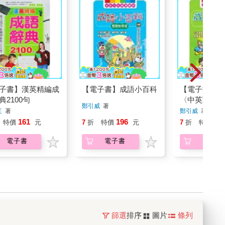
子書】漢英精編成
【電子書】成語小百科
【電子書】成
典2100句
〈中英對照版
鄭引威
著
紅
著
鄭引威
著
161
196
19
特價
元
7
折
特價
元
7
折
特價
電子書
電子書
電子書
篩選
排序
圖片
條列