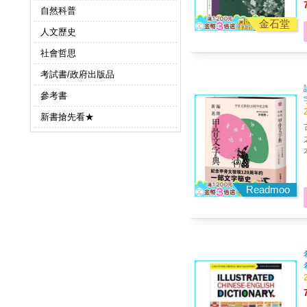
自然科普
金石堂
人文歷史
社會哲思
考試書/政府出版品
參考書
新書搶先看★
古
之作★ 紀念甲
本書特色 本
介
Readmoo