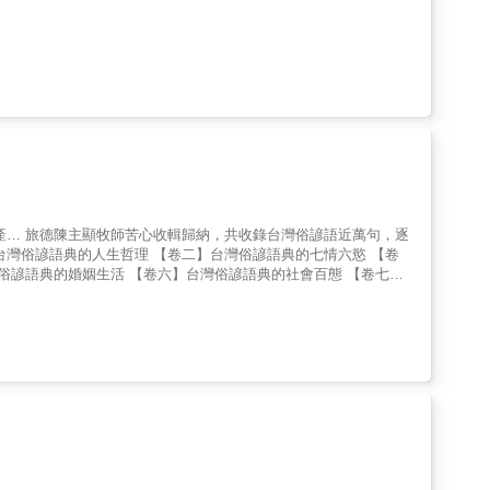
產… 旅德陳主顯牧師苦心收輯歸納，共收錄台灣俗諺語近萬句，逐
台灣俗諺語典的人生哲理 【卷二】台灣俗諺語典的七情六慾 【卷
俗諺語典的婚姻生活 【卷六】台灣俗諺語典的社會百態 【卷七】
語典的應世智慧