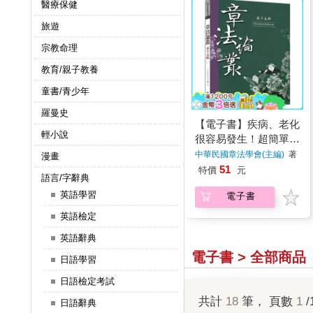
醫療保健
旅遊
宗教命理
教育/親子教養
童書/青少年
羅曼史
【電子書】疾病、老化
輕小說
很容易發生！超簡單預
防術！
中華民國章法學會(主編)
著
漫畫
51
特價
元
語言/字辭典
英語學習
電子書
英語檢定
英語辭典
電子書 > 全部商品
日語學習
日語檢定考試
共計
18
筆， 頁數
1
/
日語辭典