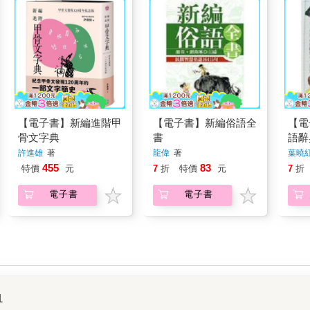
【電子書】新編進階甲
【電子書】新編俗語全
【電
骨文字典
書
語辭
許進雄
著
龍偉
著
葉曉
455
83
特價
元
7
折
特價
元
7
折
電子書
電子書
1