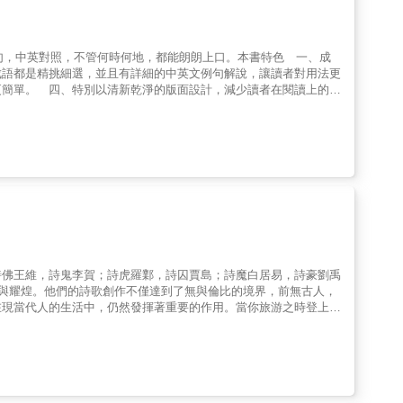
句，中英對照，不管何時何地，都能朗朗上口。本書特色 一、成
成語都是精挑細選，並且有詳細的中英文例句解說，讓讀者對用法更
更簡單。 四、特別以清新乾淨的版面設計，減少讀者在閱讀上的視
。 六、嚴選最新最常用的英文成語，屬於英文寫作與英文會話的必
詩佛王維，詩鬼李賀；詩虎羅鄴，詩囚賈島；詩魔白居易，詩豪劉禹
唐詩的燦爛與耀煌。他們的詩歌創作不僅達到了無與倫比的境界，前無古人，
在現當代人的生活中，仍然發揮著重要的作用。當你旅游之時登上泰
握泰山的審美特征，更深刻地感受到它的博大與崇高，而且還會飄飄
雪，能飲一杯無」，你定會酒興大增；當你酒酣耳熱之時，再想想
境界，難道你不會因此而增添幾分瀟酒？當你面對著盛開的牡丹花，
情。惟有牡丹真國色，花開時節動京城」這幾句詩，你馬上會覺得茅
語時，你吟出高適「莫愁前路無知已，天下誰人不識君」這兩句，他