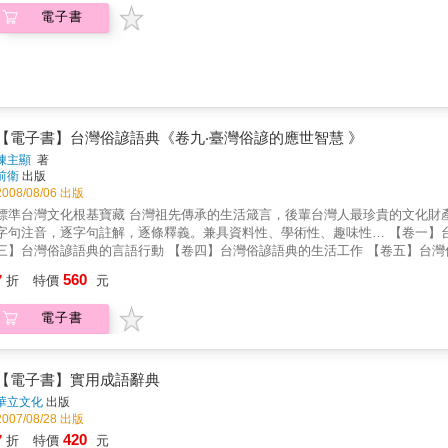
電子書
【電子書】台灣俗諺語典《卷九‧臺灣俗諺的應世智慧 》
陳主顯
著
前衛
出版
2008/08/06 出版
標準台灣文化根基寶藏 台灣祖先傳承的生活箴言，後輩台灣人最珍貴的文化財
字句注音，逐字句註解，逐條釋義。兼具資料性、學術性、趣味性… 【卷一】
三】台灣俗諺語典的言語行動 【卷四】台灣俗諺語典的生活工作 【卷五】台灣
台灣俗諺語典的鄉土慣俗 【卷八】台灣俗諺語典的天氣田園 【卷九】台灣俗諺
560
7
折
特價
元
電子書
【電子書】實用成語辭典
華立文化
出版
2007/08/28 出版
420
7
折
特價
元