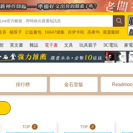
圭吾
楊双子
公益書包
16647續集
吉伊卡哇
高希均
通靈藥師
路邊攤新作
馬斯克
玩具總動員5
超慢跑
館
英文書
雜誌
電子書
文具
玩具親子
3C電玩
家
排行榜
金石堂版
Readmo
TOP
TOP
2
3