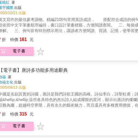
葉曉紅
著
漢宇國際
出版
2005/10/21 出版
英文寫作的最佳參考讀物。精編2100句常用英語成語， 搭配符合成語的例
語依照中文字筆畫順序編排，書口設計筆畫標籤，方便閱讀查閱。 二、每個
瞭解。 三、例句皆有特別標示用法，讓讀者方便閱讀、背誦、記憶，使學習
覺疲勞。 五、編排採用中英對照的方式，讓讀者輕鬆上手，不再有看沒有懂
161
7
折
特價
元
備工具辭典。 七、全文以高級紙材印刷，雙色系列編排，顯現優美質感。
電子書
【電子書】唐詩多功能多用途辭典
幼福
著
幼福文化
出版
2005/09/13 出版
中國是名副其實的詩國，唐詩是我們詩歌王國的高峰。詩仙李白，詩聖杜甫；
錫&hellip;&hellip;這些各具特色的杰出詩人組成耀眼的星河，顯示出
后難為繼，超越時空界限，具有永久的藝術魅力，而且還具有多種實用價值，
山，一想到杜甫「會當凌絕頂，一覽眾山小」的佳句，不僅能使你更準確地把
315
7
折
特價
元
然有凌云之氣；當你面對佳肴的時候，有人對你吟誦白居易的詩句「晚來天欲
「李白一斗詩百篇，長安市上酒安眠。天子呼來不上船，自稱臣是酒中仙」的
電子書
贊嘆之情無以言表的時候，忽然想到劉禹錫「廳前芍葯妖無格，池上芙蕖青少
塞頓開，而且會對牡丹之美增加一層認識；當你送別朋友，想送他幾句安慰之