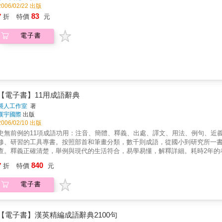
2006/02/22 出版
83
7
折
特價
元
電子書
【電子書】11用成語辭典
襲人工作室
著
漢宇國際
出版
2006/02/10 出版
史無前例的11項成語功用：注音、簡體、釋義、出處、譯文、用法、例句、近
修、研習的工具專書。按照部首和筆畫分類，數千則成語，從國小到研究所一
查。釋義正確清楚，舉例與現代的生活符合，易學易懂，解釋詳細。耗時2年的
840
7
折
特價
元
電子書
【電子書】漢英精編成語辭典2100句