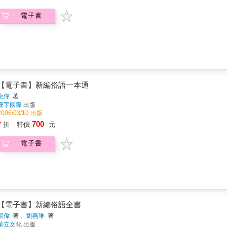
電子書
【電子書】新編俗語一本通
龍偉
著
漢宇國際
出版
2006/03/10 出版
700
7
折
特價
元
電子書
【電子書】新編俗語全書
龍偉
著 、
劉燕琳
著
華立文化
出版