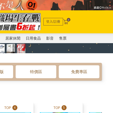
0
登入/註冊
電
居家休閒
日用食品
影音
售票
o版
特價區
免費專區
TOP
TOP
TOP
4
5