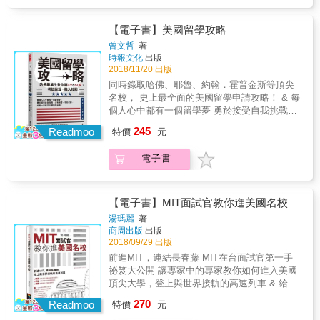
自了解申請流程。 & ★準備申請文件並不難，
國求學時可能遇到的各種情況。在「情境對
住別人成立西雅圖留學中心，並不只是因為
亂。有機會出國唸書、同時留下難忘的體驗是
掌握訣竅就搞定！ 撰寫CV SOP 的架構與重點
話」和「主題閱讀」中，除了可以精進你的口
Kelly想創業，而是因為她太清楚，一個人在異
一件美好的事，為了不留下遺憾，能夠事先做
教學，範例直接給你看；告訴你邀請推薦人的
【電子書】美國留學攻略
說和閱讀能力外，還可以事先了解在異國生
鄉跌跌撞撞有多孤單。她希望自己做的，不只
好充分準備是很重要的，就讓本書幫助你有個
眉角與推薦信該怎麼寫。 & ★留學考試完全攻
活、求學可能遇到的各種狀況及因應之道。而
曾文哲
著
是一間代辦公司，而是一個真正能陪學生一起
好的開始，讓你出國念書的夢想不再遙不可
略，私藏讀書法大公開！ 同時準備GRE和托福
時報文化
出版
「專業小叮嚀」則有豐富的資訊，幫助你在國
成長的地方。從申請學校、簽證、住宿，到學
及。
的步驟step by step，詳細解說GRE和托福的個
2018/11/20 出版
外求學可以順心順意。接著，來看看本書的精
生真正抵達美國後的生活與心理狀態，她都選
別準備重點、題型解說與應試技巧。 & ★放榜
彩內容：【不知不可的必備單字】進入單元學
同時錄取哈佛、耶魯、約翰．霍普金斯等頂尖
擇親自陪伴。因為她始終相信：留學最重要
後，勇敢抉擇未來之路！ 評估「夢幻」與「保
習之前，先來認識與該主題相關的重點字彙。
名校， 史上最全面的美國留學申請攻略！ & 每
的，從來不是把學生送出去，而是有人願意陪
底」學校清單，分析研究領域與排名；全部落
【超實用必備句】因應主題可能遇到的各種情
個人心中都有一個留學夢 勇於接受自我挑戰，
他們，把那條路走穩。
榜別灰心，向學校諮詢原因，重新擬定留學計
況，設計實用問答。【72種求學生活場景】收
沒有補習，不找代辦， 也能一手搞定出國留學
245
畫。 & ★展開留學生活，迎向夢想人生！ 了解
Readmoo
特價
元
錄入境檢查、交通住宿、學校及社交生活等內
申請！ & ★實現留學夢，制定你的留學計畫
國內外獎學金、留學貸款、工讀資訊；分享校
容，每段對話都貼近國外生活情境，現學現
表！ 該不該找代辦要考量哪些因素？帶你分析
園活動與上課經驗，教你快速融入當地文化，
電子書
用。【18篇主題閱讀】藉由閱讀文章來吸收相
利弊、設定目標，無論是否靠代辦，都要先親
適應留學生活。 & ★PLUS──申請美國大學部
關資訊及加強閱讀能力。【專業小叮嚀】依據
自了解申請流程。 & ★準備申請文件並不難，
的過來人經驗談！ 更早展開生涯規畫，讓自己
主題補充相關實用資訊，求學生活不再手忙腳
掌握訣竅就搞定！ 撰寫CV SOP 的架構與重點
的志向更清晰，未來腳步更堅定！ ｜留學申請
亂。有機會出國唸書、同時留下難忘的體驗是
教學，範例直接給你看；告訴你邀請推薦人的
【電子書】MIT面試官教你進美國名校
流程重點整理｜ & 1.蒐集資訊／設定目標 決定
一件美好的事，為了不留下遺憾，能夠事先做
眉角與推薦信該怎麼寫。 & ★留學考試完全攻
湯瑪麗
著
目標學校，設定夢幻與保底名單，確認學校所
好充分準備是很重要的，就讓本書幫助你有個
略，私藏讀書法大公開！ 同時準備GRE和托福
商周出版
出版
需申請資料、考試門檻。 2.準備留學考試／申
好的開始，讓你出國念書的夢想不再遙不可
的步驟step by step，詳細解說GRE和托福的個
2018/09/29 出版
請文件 申請GPA認證，撰寫CV、SOP，準備
及。
別準備重點、題型解說與應試技巧。 & ★放榜
前進MIT，連結長春藤 MIT在台面試官第一手
推薦信，考托福、GRE。 3.放榜後 選校、確認
後，勇敢抉擇未來之路！ 評估「夢幻」與「保
祕笈大公開 讓專家中的專家教你如何進入美國
入學資格、參加學校Open House。 4.出國前
底」學校清單，分析研究領域與排名；全部落
頂尖大學，登上與世界接軌的高速列車 & 給家
繳交財力證明、辦學生簽證、找住宿、訂機
榜別灰心，向學校諮詢原因，重新擬定留學計
長，協助孩子規劃未來的教養良方； 給學生，
票，參加各校「臺灣同學會」。 & ──詳細留學
270
畫。 & ★展開留學生活，迎向夢想人生！ 了解
Readmoo
特價
元
申請美國名校的留學指南； 給老師，輔導學生
申請know how，都在本書中！
國內外獎學金、留學貸款、工讀資訊；分享校