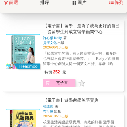
篩選
排序
圖片
條列
【電子書】留學，是為了成為更好的自己
—從留學生到成立留學顧問中心
許心縈 Kelly
著
捷徑文化
出版
2026/06/10 出版
「如果當年的我，有人願意拉我一把，很多路
也許就不會走得那麼辛苦。」──Kelly／西雅圖
留學中心創辦人從一個英文不好、靠著《哈利
Readmoo
波特》開始自學英文的臺灣女孩，到獨自在美
252
特價
元
國打拼、創業，成立留學顧問公司；從曾經在
西雅圖大雨裡，一邊遛狗、一邊懷疑人生，到
電子書
如今幫助無數學生申請上美國名校、找到人生
方向。這不只是一本留學書，更是一個關於
「不甘心停在原地」的人生故事。曾經不被看
好、曾經懷疑自己、曾經在異鄉孤單到想放
【電子書】遊學留學英語寶典
棄，但Kelly始終相信：「只要願意跨出去，人
張瑪麗
著
生就有重新開始的可能。」在臺灣，我們總以
布可屋
出版
為「會讀書的人」才有未來；但到了美國，
2024/10/23 出版
Kelly才第一次發現，原來學習不只有考試，原
校園生活英語超級實用、有效的好書 遊學留
來一個曾經被貼上「不會讀書」標籤的人，也