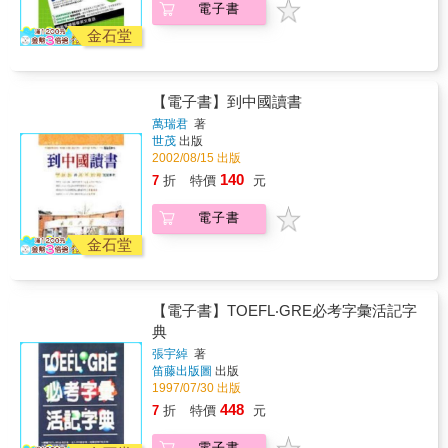
斯隆管理學院（MIT Sloan School of
電子書
（Studentenkarzer）在 1914 年以前作為囚禁
Management），她的三個孩子中，兩個進入
行為不良學生之用。 》學生幾乎不必進教室上
金石堂
MIT，一個進入普林斯頓。在台灣擔任MIT面試
課的名校？！ 牛津大學的學士生都有學術專家
官長達15年，她協助過許多高中生，申請進入
作為導師，學生大部分時間都在自修，每週與
夢寐以求的理想學府，踏上通往世界的寬闊道
導師討論自己的研究。 》公民保證入學的世界
路。綜合自身MIT求學經驗、教養子女的觀念與
【電子書】到中國讀書
名校？ 愛因斯坦的母校蘇黎世聯邦理工學院是
方法，以及十多年來擔任面試官所累積的豐富
國際學生擠破頭想進的學校，不過瑞士公民只
萬瑞君
著
實務，她將在本書中公開傳授申請美國名校的
世茂
出版
要通過高中畢業考，即能保證入學。 & 特色
勝利心法與祕訣，讓日後更多有志於此的台灣
2002/08/15 出版
二：特選全球大學城 180+ 景點，吃喝玩樂一
高中生實現夢想。 本書有系統地指導學生如何
應俱全 蒐集在地人秘傳及畢業校友推薦景點，
140
7
折
特價
元
準備、如何申請。長程來看，在國中或國小時
整理出各校周邊好逛、好吃、好買的景點導
期，學生應該具備哪些觀念與態度，怎麼有效
覽，媲美專業旅遊指南，規劃文藝之旅路線就
電子書
學習英文，除了維持好課業，如何培養興趣、
看這一本！ 》牛頓的蘋果樹 劍橋大學三一學院
參與課外活動、找到熱情，並練習面對壓力、
金石堂
正門邊的小花園裡有一棵「牛頓的蘋果樹」。
懂得待人接物、鍛鍊自己成為領導者。短程來
事實上，這不是砸到牛頓的那棵蘋果樹，但牛
看，高中時期如何擬訂完整的申請計畫與策
頓在三一學院期間住宿的房間就在這片花園附
略，何時該完成哪些文件，如何讓理想學府看
近，牛頓也常常來這裡散步。 》走進去看不到
【電子書】TOEFL‧GRE必考字彙活記字
見你的特質，肯定你就是他們最想要的人才，
一本書的圖書館？ 芝加哥大學的曼索托圖書館
面試的準備與技巧等。 不只是觀念、方法或技
典
藏書都在地下室，只要連上圖書館網頁搜尋圖
巧，還有以表格的形式，提供申請重點的總整
張宇綽
著
書，機器手臂就能把書挑出來，再發簡訊通知
理。除此之外，許多MIT優秀的台灣學長姊也分
笛藤出版圖
出版
借書者到前台領書。 》智慧女神當月老？！ 哥
享自己的經歷，對於申請學生可能會有的各種
1997/07/30 出版
倫比亞大學洛氏紀念圖書館前的「智慧女神」
問題，作者也讓大家一次問個夠，逐一解答疑
448
7
折
特價
元
（Alma Mater）雕像衣袍褶皺中藏有一頭貓頭
惑！ &
鷹，傳說找到貓頭鷹的男學生會在學校對面的
電子書
巴納德女子學院遇見自己的新娘。 & 特色三：