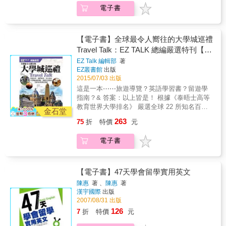
升學最佳教材。 她&，一位MIT媽媽， 教養三
園活動與上課經驗，教你快速融入當地文化，
電子書
個子女，兩個進麻省理工學院，一個進普林斯
適應留學生活。 & ★PLUS──申請美國大學部
頓大學； 擔任MIT在台面試官十五年，將許多
的過來人經驗談！ 更早展開生涯規畫，讓自己
高中生送入MIT。 專家中的專家祕笈大公開，
的志向更清晰，未來腳步更堅定！ ｜留學申請
讓你成為名校爭取的人才！ 相較於過去，許多
【電子書】全球最令人嚮往的大學城巡禮
流程重點整理｜ & 1.蒐集資訊／設定目標 決定
台灣學生在大學畢業之後出國留學，然而隨著
Travel Talk：EZ TALK 總編嚴選特刊【有
目標學校，設定夢幻與保底名單，確認學校所
觀念的變化、資訊的普及，今天這股潮流已經
聲】
需申請資料、考試門檻。 2.準備留學考試／申
EZ Talk 編輯部
著
進入高中。有越來越多的高中學生，不一定考
EZ叢書館
出版
請文件 申請GPA認證，撰寫CV、SOP，準備
慮台灣的大學，而是放眼世界，直接申請進入
2015/07/03 出版
推薦信，考托福、GRE。 3.放榜後 選校、確認
國外大學就讀。此現象已成為備受關注的高教
入學資格、參加學校Open House。 4.出國前
這是一本⋯⋯旅遊導覽？英語學習書？留遊學
議題。 就高度全球化的發展而言，年輕人前往
繳交財力證明、辦學生簽證、找住宿、訂機
指南？& 答案：以上皆是！ 根據《泰晤士高等
世界知名大學就讀，不只是實現夢想、挑戰自
票，參加各校「臺灣同學會」。 & ──詳細留學
教育世界大學排名》 嚴選全球 22 所知名百年
我的開始，也是將自己培養成國際未來人才的
金石堂
申請know how，都在本書中！
名校 豐富你的國際視野，同時厚植英語實力！
起步。儘管世界各國均致力於提升學術研究，
263
75
折
特價
元
& ★一流學府獨步全球的教學特色為何？最熱
美國大學仍然是眾多華人學子與家長的首選。
門科系？有什麼趣聞軼事？出了哪些名人？&
在就業市場與職涯晉升上，美國頂尖大學所具
電子書
★大學城周邊有哪些大文豪、哲學家、科學家
有的優勢與實力，如同是教育界的NBA或職棒
常出沒的小店？ ★在地人、校友又推薦了哪些
大聯盟。台灣的高中畢業生若能直接前進美國
好吃好玩的景點？ ★百年名校文化、留遊學生
名校，等於登上與世界接軌的高速列車。 當
活、求學大小事，答案盡在《大學城巡禮》！
【電子書】47天學會留學實用英文
然，全世界都有優秀人才想要爭取美國頂尖大
& 特色一：名校沿革，一窺精英學府的悠久文
學的入學名額，競爭激烈。如果只是人云亦云
陳惠
著 、
陳惠
著
化 專文介紹創校歷史、教學特色、特殊傳統、
漢宇國際
出版
地追逐潮流，沒有正確評估與長期規劃，或者
傑出校友、校際宿敵⋯⋯多面向介紹全球知名
2007/08/31 出版
亂聽八卦與不實的訊息，申請的策略錯誤，家
大學，除了認識各校背景，還可增進英文閱讀
長與學生也只是白白浪費了寶貴的時間與心
126
7
折
特價
元
實力，一舉多得！ 》校內有學生監獄的名
力。 本書作者湯瑪麗女士畢業於麻省理工學院
校？！ 德國海德堡大學的學生監獄