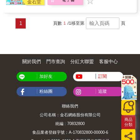
金石堂
校園會話＋景點會話，留學、旅遊都適用 》校
園會話：針對校園生活編寫，包括申請學校、
選課、參加社團等面向。 Heidi: Did you have
to prove your proficiency in German to study
1
頁數
1
/1
移至第
頁
here? （你需要證明自己的德文好到可以在這裡
唸書嗎？） Joseph: No. My graduate program
is in English, so I had to provide TOEFL
scores. （不用啊。我的研究所課程是用英語授
課的，所以我要拿的是托福成績。） Heidi: But
you still need German for your daily life, right?
關於我們
門市查詢
分紅大聯盟
客服中心
（但你日常生活還是會用到德文，對吧？）
Joseph: Yes. I started using DUO to study
online before I came here, and I kept taking
加好友
訂閱
the lessons after I got here. I&rsquo;m on the
Intermediate Level now. （對啊。我來這裡之
前就開始使用 DUO 線上課程，到這裡以後還是
粉絲團
追蹤
繼續上課。現在已經上到中級了。） & 》景點
會話：遊覽大學城景點時會派上用場的對話，
聯絡我們
讓你快速與在地人打成一片！ Greg: I
didn&rsquo;t realize how huge and lush
公司名稱：金石網絡股份有限公司
Central Park is. （我還真不知道中央公園會這
商品
統編 : 70832800
麼大，這麼綠油油一片。） Nora: Yeah.
分類
It&rsquo;s known as the &ldquo;lungs of New
食品業者登錄字號：A-170832800-00000-6
York.&rdquo; It even has its own police