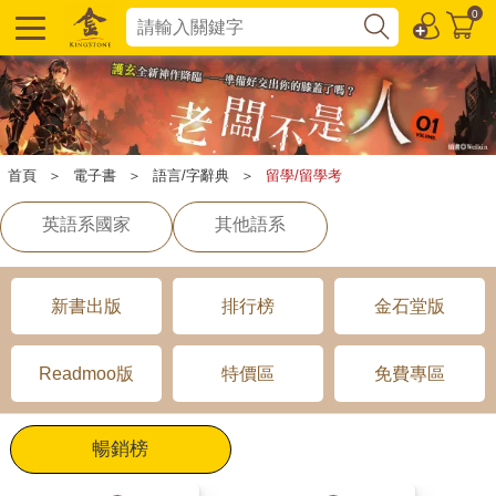
0
首頁
＞
電子書
＞
語言/字辭典
＞
留學/留學考
英語系國家
其他語系
新書出版
排行榜
金石堂版
Readmoo版
特價區
免費專區
暢銷榜