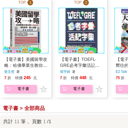
TOP
TOP
1
2
【電子書】美國留學攻
【電子書】TOEFL‧
【電
略：哈佛畢業生教你寫
GRE必考字彙活記字
嚮往
CV＆SOP、考試祕
典
Trave
曾文哲
著
張宇綽
著
EZ Ta
笈、融入校園
總編
245
448
7
折
特價
元
7
折
特價
元
75
折
電子書
電子書
電子書 > 全部商品
共計
11
筆， 頁數
1
/1