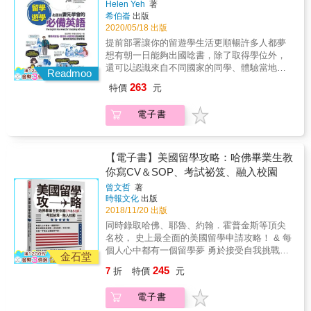
各種情緒，聽聽他們如何抒發情感。◆看老外
Helen Yeh
著
享多位Kelly親自陪伴的學生故事，包括自學
入境檢查，選擇住處到銀行開戶及辦手機等內
電話熱線到底說什麼：學他們用電話邀約、取
希伯崙
出版
生、學習障礙學生、家庭失能背景學生等。那
容；再來是「學校生活」，收錄與導師見面、
消約會、討論功課、找朋友談心。說美國年輕
2020/05/18 出版
些曾經在臺灣被認為「不適合讀書」的孩子，
選課、做課堂計畫、交朋友及參加社團等單
人聚在一起說的話，不論是一起逛大街、練習
提前部署讓你的留遊學生活更順暢許多人都夢
到了美國之後，反而找到屬於自己的方向與舞
元。「日常生活」主題則有超市購物、採買家
球賽、參加社團、約會、邀請人家參加舞會、
想有朝一日能夠出國唸書，除了取得學位外，
臺。★特別整理「美國留學懶人包」與自我評
用品、就醫看診及去藥局等與生活相關的實用
和好友借車開等，各種場合、情境的流行美
還可以認識來自不同國家的同學、體驗當地的
估表，提供最實用的留學方向整理。針對國中
單元。最後的「社交生活」包羅萬象，有參加
Readmoo
語，應有盡有。◆讓你迅速掌握他們最基本的
生活、拓展人生的視野。但是出國唸書除了要
生、高中生、大學生等不同族群，整理赴美留
派對、去酒吧、露營滑雪、約會戀愛等社交活
263
特價
元
生活型態，一方面學習英語，一方面瞭解道地
克服語言障礙外，對於新的環境、不同的文化
學流程與方向規劃，並提供留學自我評估表，
動，還要教你如何面對文化衝擊及溝通等議
的美式文化。【讓您有效、快速的學習】書中
價值觀、甚至連吃、住、交通等再普通不過的
幫助讀者更清楚理解自己是否適合出國，以及
題。透過本書中兩位分別到美國和英國念書的
電子書
全部都是最簡單、實用的對話，以清晰易讀的
事都可能讓你的海外求學生活不如想像中的美
應該如何開始準備。留學，從來不只是念書而
主人翁Julie和Eric，我們可以了解在美國和英
方式呈現，讓你一學就會。更設計鮮明的角
好。因此，在計畫留、遊學之前，如果能對計
已很多人以為，留學只是換一個國家讀書；但
國求學時可能遇到的各種情況。在「情境對
色，生動有趣的情境式內文，讓你融入劇情，
畫前往的國家，及可能面對的各種狀況有較清
真正走出去之後才會明白，留學其實是一場重
話」和「主題閱讀」中，除了可以精進你的口
有如身歷其境一般的進入英語的世界。誰說學
楚的了解，必能減少生活中的各種衝擊，而本
【電子書】美國留學攻略：哈佛畢業生教
新認識自己的過程。你會第一次發現，原來自
說和閱讀能力外，還可以事先了解在異國生
英語不能像看小說一樣，讀得津津有味？讓你
書就是針對這樣的需求為你量身打造。本書涵
你寫CV＆SOP、考試祕笈、融入校園
己沒有想像中堅強；也會第一次知道，原來很
活、求學可能遇到的各種狀況及因應之道。而
學起英語輕輕鬆鬆、快快樂樂，說起英語來，
蓋四大主題，首先是「抵達和安頓」，介紹從
多事情，真的只能靠自己撐過去。從語言障
「專業小叮嚀」則有豐富的資訊，幫助你在國
曾文哲
著
更是道道地地、自自在在。
入境檢查，選擇住處到銀行開戶及辦手機等內
礙、文化差異，到經濟壓力與身分焦慮，每一
外求學可以順心順意。接著，來看看本書的精
時報文化
出版
容；再來是「學校生活」，收錄與導師見面、
個選擇，都在逼著人成長。不是因為厲害才勇
彩內容：【不知不可的必備單字】進入單元學
2018/11/20 出版
選課、做課堂計畫、交朋友及參加社團等單
敢，而是因為不想留下遺憾Kelly並不是一開始
習之前，先來認識與該主題相關的重點字彙。
同時錄取哈佛、耶魯、約翰．霍普金斯等頂尖
元。「日常生活」主題則有超市購物、採買家
就很厲害的人。她也曾經自卑、迷惘、被現實
【超實用必備句】因應主題可能遇到的各種情
名校， 史上最全面的美國留學申請攻略！ & 每
用品、就醫看診及去藥局等與生活相關的實用
壓得喘不過氣。但一路走來，她始終沒有停下
況，設計實用問答。【72種求學生活場景】收
個人心中都有一個留學夢 勇於接受自我挑戰，
單元。最後的「社交生活」包羅萬象，有參加
金石堂
腳步。因為她知道，如果當年沒有鼓起勇氣離
錄入境檢查、交通住宿、學校及社交生活等內
沒有補習，不找代辦， 也能一手搞定出國留學
派對、去酒吧、露營滑雪、約會戀愛等社交活
245
7
折
特價
元
開臺灣，她可能永遠不會知道，原來人生還有
容，每段對話都貼近國外生活情境，現學現
申請！ & ★實現留學夢，制定你的留學計畫
動，還要教你如何面對文化衝擊及溝通等議
別的可能。這本書想傳達的，不是「每個人都
用。【18篇主題閱讀】藉由閱讀文章來吸收相
表！ 該不該找代辦要考量哪些因素？帶你分析
題。透過本書中兩位分別到美國和英國念書的
一定要出國」，而是：不要因為害怕，而放棄
電子書
關資訊及加強閱讀能力。【專業小叮嚀】依據
利弊、設定目標，無論是否靠代辦，都要先親
主人翁Julie和Eric，我們可以了解在美國和英
重新選擇人生的機會。因為走過，所以更想接
主題補充相關實用資訊，求學生活不再手忙腳