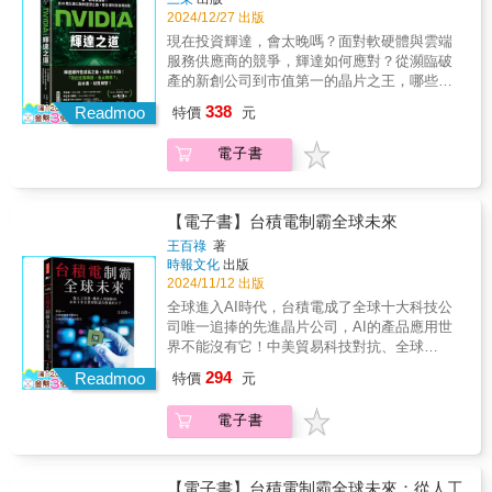
懂汽車工程，熟習福斯公司的文化，更懂中
道》講述了晶片設計巨頭Nvidia的發展歷程
2024/12/27 出版
生於南京，十二歲隨著戰亂逃至台灣，靠著一
國，有他串接中國官員的言外之意與德國工業
&mdash;&mdash;從1993年成立、1999年上
對教師夫婦和腳踏車店老闆的收留度過年少時
現在投資輝達，會太晚嗎？面對軟硬體與雲端
的實事求是，才使得一切變得可能。 作者李
市，到2024年成為全球最有價值的公司之一，
期，更在那段日子啟蒙了對機械的高度興趣。
服務供應商的競爭，輝達如何應對？從瀕臨破
德輝寫下父親不尋常的人生經歷，作為德國駐
市值3.5兆美元（繼蘋果後第二家市值突破3.5
後來他到德國完成學業並獲得博士學位，落地
產的新創公司到市值第一的晶片之王，哪些決
北京長達九年的資深記者，他也寫出他對近年
兆），股價漲幅逾300倍&mdash;&mdash;解釋
生根，成為福斯汽車基礎研究部門的負責人。
策打造了輝達的經濟護城河？輝達內部投資了
中國變化的觀察，以批判的角度道出中國幾波
338
了由創辦人及CEO黃仁勳所帶領的企業文化，
Readmoo
特價
元
一個看似平凡的下午，車廠來自遠方的訪客，
哪些項目、是否值得關注？晶片之戰下，輝達
人權議題出現之際，福斯公司和德國政府面臨
如何推動本世紀最驚人的成功―― 【這樣的輝
卻意外使他的人生岔向完全不同的道路，最終
的時代能否持續？&科技投資分析師、矽谷特派
的考驗和壓力，以及對西方當前困局的反
達，憑什麼崛起，做了哪些事？】 台灣囝仔、
電子書
促成了這間保守的德國企業前進當時連柏油路
記者&李德周統整全球投資專家預測，全面解讀
思。 這本與大時代緊密連結的家族回憶錄，
從小移民的黃仁勳，青少年時期打乒乓球就不
都少有的中國。 當年的福斯高層認為中國窮
輝達動態如果你計劃投資或正在投資輝達，本
故事飽滿，耐人尋味。出版後立即在德國引起
服輸，連打工端咖啡都要拼第一。奧勒岡州立
到無利可圖，中共官員對中國的現代化缺乏想
書必讀！&★ 特別收錄：全球獨家，繁中版作
轟動，高踞暢銷排行榜數月，被德國重要媒體
大學電機系畢業後到AMD當晶片設計師、LSI當
像，唯一始終抱持信心的人，只有李文波。他
者序 ★★ 李柏鋒．林正峰．謝孟諺．闕又上
【電子書】台積電制霸全球未來
《商報》選為年度最佳商業圖書。&這是我父親
業務&mdash;&mdash;愛打電動的他看到電玩
讓福斯在美、日、法等多國車廠的角力中脫穎
科技／財經界權威一致推薦 ★&「輝達現在是
王百祿
著
的故事，也是我自己的故事。同時，這是一個
市場將蓬勃發展，繪圖晶片強者一定會勝出
而出。李文波的角色之所以關鍵，在於他不只
地球上最重要的股票。」─── 高盛「輝達在 AI
時報文化
出版
關於中國和德國的故事，關於兩國經濟合作的
&mdash;&mdash;他與兩位天才工程師克蒂斯‧
懂汽車工程，熟習福斯公司的文化，更懂中
智慧財產權方面的獨特地位，任何公司都無法
2024/11/12 出版
開端和許多方面的發展，以及這些發展所帶來
普里姆和克里斯‧馬拉科夫斯基，在丹尼連鎖餐
國，有他串接中國官員的言外之意與德國工業
比擬。」─── 紐約時報「未來半導體市場的局
全球進入AI時代，台積電成了全球十大科技公
的社會變遷，特別是中國的崛起&hellip;&hellip;
廳的小包廂拍板成立輝達。 《輝達之道》道出
的實事求是，才使得一切變得可能。 作者李
勢，將由輝達決定。」─── 華爾街日報&|| 從
司唯一追捧的先進晶片公司，AI的產品應用世
在這個過程中，有一間汽車公司扮演了核心的
不斷動盪與失敗中闖關打怪般的成長歷程：找
德輝寫下父親不尋常的人生經歷，作為德國駐
美式家庭餐廳發跡的半導體巨人1993 年，三位
界不能沒有它！中美貿易科技對抗、全球
角色：德文稱為Volkswagen，中文稱為福斯汽
創投基金、搶一流人才、NV1及NV2慘敗、化
北京長達九年的資深記者，他也寫出他對近年
充滿熱情的工程師攜手創立輝達，由黃仁勳擔
COVID-19病毒肆虐、疫苗的取得、美日設廠、
車。&◥◣◥◣各界好評◢◤◢◤「李德輝透過
險為夷的RIVA 128，到以「GPU」之名重新定
中國變化的觀察，以批判的角度道出中國幾波
294
任 CEO。歷經第一款產品 NV1 的慘烈失敗
Readmoo
特價
元
裴洛西來台訪問引起的大風波等，都是影響全
他家族的故事，描繪出當時中國生活的生動圖
義顯卡。輝達成立之初，只有電腦遊戲領域內
人權議題出現之際，福斯公司和德國政府面臨
後，以顯示卡獲得與日本代表性遊戲機公司
球的大事件。在2000年WTO倡議全球化，包括
景。」&mdash;&mdash;《Arzte Zeitung》
的人認識，但輝達不止步於此。事實上，黃仁
的考驗和壓力，以及對西方當前困局的反
SEGA 合作的機會。四年後推出熱銷產品
電子書
美國在內的會員國給予中國優惠貿易條件，台
&「一本汽車或中國愛好者都必須閱讀的書
勳這位穿著黑皮衣的CEO，篤信「我們不瓜分
思。 這本與大時代緊密連結的家族回憶錄，
RIVA128 NV3，驚險脫離倒閉困境，並逐步成
積電在此前提下，應邀至中國設廠成立20/28奈
籍。」&mdash;&mdash; 史蒂芬&bull;倫克
市占率，我們創造市場」，力求成為新領域的
故事飽滿，耐人尋味。出版後立即在德國引起
為顯示卡霸主。隨著 GeForce 問世，輝達創造
米製程技術的8吋晶圓廠，今天看來，它就是成
（Stephan Renker），德國學術交流中心上海
市場領導品牌。創立CUDA平台供開發人員應
轟動，高踞暢銷排行榜數月，被德國重要媒體
出新名詞「GPU」，開啟 AI 時代的序幕，先後
熟晶片製程。商業的運作，談民主自由太遙
負責人&「李德輝成功地將他現年八十七歲父親
用，使GPU超越硬體設備，改寫輝達的命運。
【電子書】台積電制霸全球未來：從人工