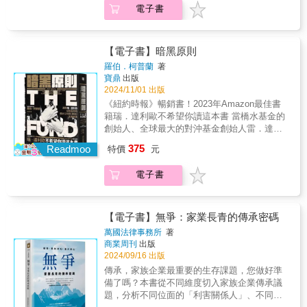
&mdash;&mdash;《布倫瑞克報》&「一本政治
是 AI 教父黃仁勳的領導風格，深入揭露鮮為人
果、亞馬遜、谷歌、Meta、Alpheat、特斯拉或
電子書
商……」的組合，更會在每一個AI應用領域，
（Wolfgang Hirn ），德國新聞人
的科技巨頭，本書為迄今為止最為系統介紹輝
聲，並因他頻繁的媒體露面、與名人的交往，
性的書，也是一本個人的書。強而有力。」
知的第一手內幕！&輝達爆炸性成長之後，很多
AI、IC設計領域的輝達、高通、AMD、聯發
掀起千堆雪。它不僅僅會像蘋果iPhone這樣普
達發跡、成長乃至紅遍全球的一本書。包括黃
以及其暢銷書《原則》的出版而增添神祕色
&mdash;&mdash;《Brigitte》&「這部父親傳
人好奇：「輝達的成功能持續多久？」這本
科，爭相將最新產品核心晶片的訂單交給台積
及個人、生活、教育各層面，它更會為全球工
仁勳的創業歷程、憑藉超前眼光及精湛技術，
彩。然而，《暗黑原則》的得獎記者，紐約時
記講述了一段精采的德中經濟歷史，同時也不
書，就是解答。從黃仁勳的創業故事、CEO 之
電。一如最近一年，每家公司AI晶片（GPU）
商業的「產銷人發財」重新改頭換面，精確、
從電腦繪圖晶片霸主到踏上AI浪潮之顛。想了
報的羅伯．柯普蘭揭穿了這位仁慈企業巨擘所
【電子書】暗黑原則
迴避人權和環保問題。」&mdash;&mdash;
路，到輝達如何顛覆行業、塑造運算未來，作
每月數十萬顆、上百萬顆的，灑下大額晶片訂
快速、個人化的服務都將成為事實。台積電這
解輝達、學習輝達者必讀。 2.黃仁勳
精心構建的人設，揭示他的「原則」實際上是
《SWR 2》&「李德輝在這本引人入勝、充滿
者分析輝達在當前 AI 產業中的影響力，探討使
單，只給全球唯一擁有優越先進晶片製程的台
羅伯．柯普蘭
著
六年在全球化方面，做了許多布局，美日德三
&mdash;&mdash;當代最創新、最成功的執行
現代記憶中的一大傲慢—它們在實踐中助長一
娛樂性且緊湊的書中，以他父親的故事描繪了
其實現市場主導地位的經濟壁壘，並考察當前
寶鼎
出版
積電，多年下來，把台積電拱到今天獨一無二
國的晶圓廠陸續建置及營運是其一，加強海外
長，他怎麼打造、管理輝達？ 黃仁勳管理輝達
種有毒的偏執和背叛文化。 《暗黑原則》是一
狼堡集團在遠東的崛起。」&mdash;&mdash;
2024/11/01 出版
科技產業中反輝達聯盟的動向，以及這些變化
的局面。一旦，台積電有天突然停止了營運，
公司、晶圓廠的企業文化訓練薰陶是其二，成
31年，是科技業在任時間最長的執行長，他打
段引人入勝、超越虛構的旅程，深入探討財富
《法蘭克福匯報》& & & & & & &&「這本書每
對未來半導體市場和投資的影響。涵蓋未來領
那麼汽車產業、智慧家電、工廠自動化、智慧
《紐約時報》暢銷書！2023年Amazon最佳書
立全球研發中心更是未來台積發展中很重要的
破了「創新的兩難」魔咒（即市場領導者被更
和權力的稀有世界。它毫不留情地審視了達利
一頁都值得讀。」&mdash;&mdash;《新蘇黎
先企業動態及輝達投資前景，為投資人提供全
手機、智慧PC、機器人、生物醫療、通通因為
籍瑞．達利歐不希望你讀這本書 當橋水基金的
一步棋。◤本書特色指出了台積在日本熊本設
小、更靈活公司取代的問題），打碎了組織層
歐所稱的其商業成功和意義人生的核心信條
世報》&「真的是一本值得閱讀的書！」
方位洞察！
缺乏核心晶片而停擺，全球經濟將會受到何等
創始人、全球最大的對沖基金創始人雷．達利
廠，對日本現有主力產業汽車、機械人、工業
級過多的溝通不良（同一時間佈達重要訊
「激進透明」所帶來的痛苦。作者柯普蘭利用
&mdash;&mdash;ZDF Markus Lanz&&「這是
的重大衝擊？未來十年，隨著AI向各行各業、
歐在2022年宣布他將卸任這家近50年前從公寓
自動化、生物醫藥、智慧家電生存及未來發展
息），擘劃CUDA生態圈（所有開發人員聚集的
375
數百次內部和周邊人士的訪談，帶領讀者進入
Readmoo
特價
元
德國關於中國最好的書籍之一。」
機構與家庭、個人的應用推擴，「台積電＋輝
起步的公司，這一訊息震驚全世界。達利歐因
的關鍵性。針對台積電在美國亞利桑那設廠，
平台），改寫／更新這個時代的管理典範。你
一個充滿故事的房間：美國前FBI局長詹姆斯・
&mdash;&mdash;沃爾夫岡&bull;伊恩
達＋AMD＋微軟＋Google+Apple……」以及
其公司驚人的成功而在國際上獲得崇拜和名
所謂「去台化」，也提出了另類分析，它其實
將在黃仁勳身上看到「輝達之道」。 3.一部輝
科米親吻達利歐的戒指、現任賓州參議院候選
電子書
（Wolfgang Hirn ），德國新聞人
「輝達＋台灣百家資通廠商+數十家應用廠
聲，並因他頻繁的媒體露面、與名人的交往，
關乎美國在軍事太空繼續領先的重要性。隨著
達視角的「晶片戰爭」！黃仁勳怎麼合縱連
人大衛・麥考米克飲用「酷樂水」，以及一群
商……」的組合，更會在每一個AI應用領域，
以及其暢銷書《原則》的出版而增添神祕色
AI這波的廣泛應用趨勢，各個先進國家工商業
橫？科技業者必讀 作者不僅縱向爬梳輝達的成
難忘角色在他們魅力領導者的注視下，與自身
掀起千堆雪。它不僅僅會像蘋果iPhone這樣普
彩。然而，《暗黑原則》的得獎記者，紐約時
未來十年，如果沒有追上AI、經濟、產業競爭
長，也橫向帶出同時間的晶片巨頭英特爾、
的心理和道德極限作鬥爭。 這是一個警示故
及個人、生活、教育各層面，它更會為全球工
報的羅伯．柯普蘭揭穿了這位仁慈企業巨擘所
【電子書】無爭：家業長青的傳承密碼
力將落於下風，本書作了許多描述、分析。由
3dfx、SGI視算科技等的競爭，與微軟、蘋果、
事，對於任何堅信賺取大量金錢與揭示人性原
商業的「產銷人發財」重新改頭換面，精確、
精心構建的人設，揭示他的「原則」實際上是
於全球90%先進晶片掌握在台積電手裡，台積
台積電的合作&hellip;&hellip;整體回顧30年科技
萬國法律事務所
著
則有任何關聯的人。【推薦人】瓦基｜「閱讀
快速、個人化的服務都將成為事實。台積電這
現代記憶中的一大傲慢—它們在實踐中助長一
電一旦受到外力影響，停止供應先進晶片，對
商業周刊
出版
發展，科技相關業者必讀。 4. 勵志、熱血、永
前哨站」站長李全興（老查）｜數位轉型顧問
六年在全球化方面，做了許多布局，美日德三
種有毒的偏執和背叛文化。 《暗黑原則》是一
2024/09/16 出版
全世界的經濟、產業，將是一場大災難！台積
不服輸&mdash;&mdash;媲美打電玩的閱讀體
李麗美 Limei Lee｜旅美書評人許繼元
國的晶圓廠陸續建置及營運是其一，加強海外
段引人入勝、超越虛構的旅程，深入探討財富
電可以說因應大環境的需要，從90 年代技術自
驗 作者精湛的文筆帶讀者如親臨現場，以黃仁
傳承，家族企業最重要的生存課題，您做好準
Mr.Market 市場先生｜財經作家游庭皓｜財經直
公司、晶圓廠的企業文化訓練薰陶是其二，成
和權力的稀有世界。它毫不留情地審視了達利
主研發開始，經過三十幾年，已打好了精密晶
勳為核心，晶片業各路英雄躍然紙上，如此鮮
備了嗎？本書從不同維度切入家族企業傳承議
播主雷浩斯｜價值投資者/財經作家【各界好
立全球研發中心更是未來台積發展中很重要的
歐所稱的其商業成功和意義人生的核心信條
片量產高良率的基樁，為AI 化時代的來臨，做
活。酣暢淋漓的商戰，智取敵人的謀略，無比
題，分析不同位面的「利害關係人」、不同時
評】終於，億萬富翁哲學家國王的時代有了一
一步棋。◤本書特色指出了台積在日本熊本設
「激進透明」所帶來的痛苦。作者柯普蘭利用
好了九成九的準備，跟全球Top10 半導體產
熱血的故事，還有永不停歇的闖關，看這本書