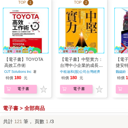
TOP
TOP
1
2
【電子書】TOYOTA
【電子書】中堅實力：
【電
高效工作術
台灣中小企業的成長之
捷安
路
（節
OJT Solutions Inc
著
中租迪和(股)公司台灣經濟
魏錫鈴
研
著
180
180
1
特價
元
特價
元
特價
電子書
電子書
電子書 > 全部商品
共計
121
筆， 頁數
1
/3