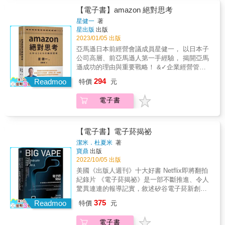
灣企業的傳承人、被傳承人，甚至專業經理人
了世界屋頂，構築台灣少數保有產業競爭優勢
的網站「樂吃購！日本」！這是台灣最大的日
【電子書】amazon 絕對思考
更了解家族傳承的精神，以及如何兼顧各方利
的矽屏障。 本書精選《商業周刊》35年深入報
本旅遊情報網站，單月使用人數高達240萬人
益，取得共贏。──李伊俐，懷特生技新藥
星健一
著
導內容，整理張忠謀先生的經營理念、專訪實
次。臉書專頁「日本人の日本旅遊指南」粉絲
星出版
出版
（股）公司董事長本專書針對家族企業傳承提
錄，也記錄台灣半導體產業的發展軌跡。他的
數也超過80萬人，去日本旅遊的台灣人，大都
2023/01/05 出版
供專業及完整之建議，包含傳承工具、家族資
經營之道，示範什麼才是真正的價值創造；他
瀏覽過這幾個網站。而背後的最大功臣，自然
源整合、接班安排及專業經理人等，精闢闡述
亞馬遜日本前經營會議成員星健一， 以日本子
的領導風範，揭櫫如何才能成為世界級的企業
就是創辦人吉田皓一，他更自稱是「最愛台灣
且內容新穎，打破了過往傳統家族企業舊有接
公司高層、前亞馬遜人第一手經驗， 揭開亞馬
家。 本書特色 教父的策略性思考》》》深入分
的日本人」。身為社長的他同時是一位勤勞的
班模式，對於現今家族企業經營者著實提供不
遜成功的理由與重要戰略！ &✓企業經營管理
析張忠謀如何帶領台積電，從在工研院中窩居
作家與YouTuber，個人部落格「吉田皓一的一
同以往的思考方向及因應對策。──林長勲，將
✓簡單、高效的「飛輪」模式 ✓世界級電商的
一角的小生產線，變成市值15兆元的世界級公
294
體兩面，不搞笑搞什麼」與YouTube頻道「吉
Readmoo
特價
元
捷集團創辦人本書是萬國律師眾人智慧之結
發展策略 ✓一流人才育成 ✓講求創新、重視細
司？ 30年長征里程碑》》》台積電把甘蔗田變
田社長 Japan TV」，介紹日本的各種情報，對
晶，從各式傳承工具、家族治理、下一代承接
節的工作方式 「亞馬遜遲早會倒閉」，因此
矽田的過程，包括張忠謀如何在讓飛利浦完美
台日文化差異有非常有趣的觀察。吉田皓一創
電子書
企業、家庭成員良性關係到專業經理人等問
「將每一天當成第一天。」 Every day is still
釋股，以及如何用600天大改造，帶領台積電甩
立的吉日媒體集團，在台北與東京兩地的辦公
題，分類精細，論述清晰，案例顯明，是財富
Day One. &mdash;&mdash;傑夫・貝佐斯 Jeff
開三星？ 器與識的世紀對話》》》完整記錄張
室，台灣員工人數有11人，比日本員工（10
系統性規劃之葵花寶典。──施茂林，亞洲大學
Bezos ▍ 進入亞馬遜日本工作後，我深刻體悟
忠謀與柏南奇、威爾許的世紀對談，以及擔任
人）還多。在本書中他將從中小企業經營者的
財經法律系榮譽講座教授有良好的溝通與共識
到，我必須不斷進化自己的工作方式，關鍵在
客座總編輯時親筆寫下的「公司治理九問」。
【電子書】電子菸揭祕
角度，觀察台日兩邊的雇主思維和員工差異有
後，家族還需透過股權、信託等法律工具，妥
於亞馬遜的「一般標準」，與我過去任職的日
本篇也收錄他對於金融海嘯、深思考、企業誠
潔米．杜夏米
著
何不同，並分享他作為橫跨台日觀光產業的企
適地安排各方關係人的利益，並思考到未來變
本企業與國外子公司的經驗中學習到的「標
信度等重大議題的精闢觀點。 張教授12堂星期
寶鼎
出版
業家，至今以來採取的方針、對未來台日交流
動時的有效因應，如此，傳承方能按部就班，
準」不同。我在本書將亞馬遜的「一般標
三的課》》》收錄「張教授」EMBA專題講堂
2022/10/05 出版
的展望。
讓企業持續壯大。──郭奕伶，商周集團執行長
準」，稱為亞馬遜的「絕對思考」。▍ 你有多
的完整實戰教材，從台積電經營策略、半導體
美國《出版人週刊》十大好書 Netflix即將翻拍
如何在保障家族和諧的同時，合理合法地進行
了解亞馬遜公司？ 透過本書，看見你不知道的
產業發展，到世界經濟局勢分析。 4千天全交
紀錄片 《電子菸揭祕》是一部不斷推進、令人
傳承規劃，是每一位家族成員和企業家必須面
亞馬遜發展戰略、經營哲學、工作文化與做事
棒學》》》彙整20年來的《商業周刊》獨家專
驚異連連的報導記實，敘述矽谷電子菸新創企
對的重要課題。《無爭：家業長青的傳承密
方法。 &bull;透過數字徹底分析亞馬遜：亞馬
訪，揭示張忠謀對於接班傳承的思考脈絡，對
業的崛起歷程，以及一種新型成癮商品的誕
碼》正是為了解決這一連串複雜問題而來，為
375
遜的目標是「網羅地球上最豐富、多樣化的商
Readmoo
於世界級企業領導人的嚴格要求與無私培育，
特價
元
生：Juul電子菸。 & Juul靠著新穎又便利的商
讀者提供具有系統性、實用性的指引。──蔡清
品」，亞馬遜市集的第三方賣家是業績持續成
對於台灣許多面臨交棒、接班、傳承的企業深
品設計，被喻為「電子菸界的iPhone」，透過
祥，前法務部部長從贈與、遺囑、控股公司、
長的重要貢獻力量。除了積極拓展第三方賣家
具啟發。
電子書
社群媒體網紅與名流明星吹捧帶動，市占率一