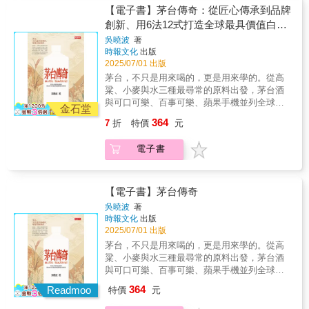
record and a moving account of a remarkable
硬體優勢，我們必須運用當下最新的AI科技順
cultural practices that enabled TSMC to
「GDP」。1. G（Global View, 國際觀）：擁
【電子書】茅台傳奇：從匠心傳承到品牌
success story.” Shang-Yi Chiang, TSMC’s
利轉型，將製造業軟體化，並將高階研發價值
surpass competitors like Intel and reshape the
有航海家思維，積極走出台灣的海島單一環
創新、用6法12式打造全球最具價值白酒
former Co-Chief Operating Officer“The author
根留台灣。簡立峰博士個人在 Google 台灣建立
landscape of global technology competition.
境，挑戰極限。2. D（Diversity, 多元文化）：
has witnessed numerous significant events in
帝國
亞洲最大研發基地的實戰經驗證明，「在台
吳曉波
著
Provides vital context for understanding
將DEI（多元、平等、共融）視為企業必修課，
the semiconductor industry over the past thirty
灣，做影響世界的事」完全可行。軟硬整合是
時報文化
出版
semiconductor supply chains and their pivotal
具備與跨國人才協作的能力，這是企業韌性的
years … an indispensable read for anyone
2025/07/01 出版
從「台廠」到「台灣人領導的跨國企業」的關
role in AI, geopolitics, and technological
基石。3. P（Proactiveness, 積極主動）：必
concerned with the industry.” Stan Shih,
鍵點。 ★決勝未來：培養「GDP」人才與 AI
茅台，不只是用來喝的，更是用來學的。從高
innovation—crucial for investors, business
須打破「解題式」慣性，培養「出題式」思
Founder and Honorary Chairman of Acer
共創能力企業要突破人才瓶頸，必須正視我們
粱、小麥與水三種最尋常的原料出發，茅台酒
leaders, and policy makers. Examines how
維，主動展現影響力，才能在國際舞台上被看
GroupIn a world increasingly defined by AI and
需要的不是人力而是人才，面對的挑戰不在
與可口可樂、百事可樂、蘋果手機並列全球年
TSMC navigates US–China tensions and
見。真正的人才資本，應該投資在D與P的提升
金石堂
technological innovation, one company stands
「少子化」，而在於「少國化」──人才國籍過
營收超過百億美元的單一產品。一窺茅台如何
international pressures while driving industry-
上：企業應營造多元環境，並培養主動積極的
364
7
折
特價
元
at the critical nexus of global supply chains,
於單一，導致企業缺乏韌性。人才國際化是企
將傳統工藝與價值創新融合，成就企業文化的
changing innovation and consistent
心態，最後就會反映在G，團隊的國際視野提
geopolitical tensions, and cutting-edge
業具備韌性的關鍵，我們必須正視DEI（多元、
超級變現力。這是一個關於品牌打造的故事，
growth.The Silicon Backbone of the Digital
升。同時，他也提出企業團隊必須掌握「新雙
電子書
engineering: TSMC.Taiwan Semiconductor
平等、共融）的重要性，將之列入必修。 簡立
也是一段橫跨70年的企業成長紀錄。 它兼具神
Age“This book marks a significant milestone
語」能力。一是英語，這是連結國際人才與市
Manufacturing Company has emerged as the
峰博士在書中提出了AI 時代人才的全新指標：
秘感與現代感，融合偶然與策略。 《茅台傳
in the journey, offering both an authentic
場的通行證；二是程式語言，也就是與 AI「共
world’s indispensable manufacturer of
「GDP」。1. G（Global View, 國際觀）：擁
奇》不只是中國企業的縮影，更是品牌行銷與
record and a moving account of a remarkable
創」的能力。AI 不只是工具，它正從我們的
advanced semiconductor chips—the unseen
有航海家思維，積極走出台灣的海島單一環
價值變現的世界級案例。這本書你可以讀到：●
【電子書】茅台傳奇
success story.” Shang-Yi Chiang, TSMC’s
「副駕駛」（Copilot）轉變為能直接執行任務
yet essential components powering everything
境，挑戰極限。2. D（Diversity, 多元文化）：
盤點關鍵轉折：詳實紀錄1951年以來茅台發展
former Co-Chief Operating Officer“The author
的「代理人」（AI Agent）。此外，他更提
吳曉波
著
from smartphones and laptops to data centers
將DEI（多元、平等、共融）視為企業必修課，
的重大里程碑●企業成長地圖：系統整理茅台品
時報文化
出版
has witnessed numerous significant events in
醒，新時代的競爭力，不在於擁有多少知識，
and autonomous vehicles.How did a company
具備與跨國人才協作的能力，這是企業韌性的
牌從地方酒廠到全球知名企業的進化歷程●深度
2025/07/01 出版
the semiconductor industry over the past thirty
而在於能否問出好問題──「提問力」成為核心
founded in an island nation of 23 million
基石。3. P（Proactiveness, 積極主動）：必
採訪視角：吳曉波親赴茅台鎮20餘次、訪談上
years … an indispensable read for anyone
關鍵。善用 AI 賦能，可以極大化個體生產力，
茅台，不只是用來喝的，更是用來學的。從高
people become the world’s most valuable
須打破「解題式」慣性，培養「出題式」思
百人，結合產業觀察與商業解析●品牌策略範
concerned with the industry.” Stan Shih,
推動「一人公司」的崛起，讓具備跨域能力的
粱、小麥與水三種最尋常的原料出發，茅台酒
semiconductor firm and the producer of
維，主動展現影響力，才能在國際舞台上被看
例：揭示茅台如何透過文化行銷、價格錨定與
Founder and Honorary Chairman of Acer
「π型人才」引領創新。簡立峰博士已經以其在
與可口可樂、百事可樂、蘋果手機並列全球年
approximately 90% of its most advanced
見。真正的人才資本，應該投資在D與P的提升
稀缺策略，成為「價值錨定」的代表●文化與市
GroupIn a world increasingly defined by AI and
Google 台灣組建全球團隊的實戰經驗，證明了
營收超過百億美元的單一產品。一窺茅台如何
chips? What management philosophies,
上：企業應營造多元環境，並培養主動積極的
364
場融合：探索茅台如何將傳統釀造工藝轉化為
Readmoo
特價
元
technological innovation, one company stands
「在台灣做影響世界的事」是可能的。台灣企
將傳統工藝與價值創新融合，成就企業文化的
strategic decisions, and cultural practices
心態，最後就會反映在G，團隊的國際視野提
企業核心文化資產●白酒產業借鏡：回顧白酒產
at the critical nexus of global supply chains,
業如果能把握 AI 帶來的軟硬整合契機，透過思
超級變現力。這是一個關於品牌打造的故事，