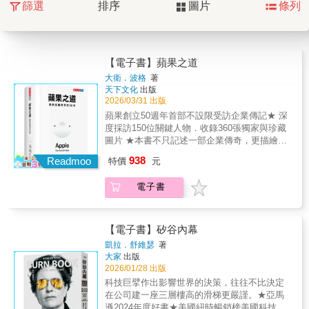
篩選
排序
圖片
條列
【電子書】蘋果之道
大衛．波格
著
天下文化
出版
2026/03/31 出版
蘋果創立50週年首部不設限受訪企業傳記★ 深
度採訪150位關鍵人物．收錄360張獨家與珍藏
圖片 ★本書不只記述一部企業傳奇，更描繪出
人類溝通、消費與創作方式的進化史。本書作
938
Readmoo
特價
元
者、科技觀察家大衛．波格詳實梳理蘋果半世
紀興衰，深度採訪超過150位橫跨各個時代的核
電子書
心人物：從共同創辦人沃茲尼克、與賈伯斯決
裂的史考利，到主導蘋果設計靈魂的強尼．艾
夫。蘋果不干預寫作，首度開放多位高階主管
與設計師接受專訪。波格藉此公開這間最具爭
【電子書】矽谷內幕
議、也最受愛戴的公司，如何從兩個人、一間
凱拉．舒維瑟
著
車庫的魯莽創業，演變成觸及全球超過22億人
大家
出版
的商業帝國。半個世紀，蘋果只做一件事：讓
2026/01/28 出版
每個人親身體驗科技的魅力。為什麼有些公司
科技巨擘作出影響世界的決策，往往不比決定
創造產品，蘋果卻能「定義世界」？本書完整
在公司建一座三層樓高的滑梯更嚴謹。★亞馬
呈現賈伯斯「追求極致」的靈魂，與庫克「願
遜2024年度好書★美國紐時暢銷榜美國科技圈