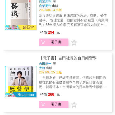
業書遠遠不夠，還要佐以法律才能讓家族企業
商業周刊
著
牌價值榜百大的Sony，曾長期虧損將近五千億
橋水基金的邪教文化。 《斯皮爾斯》
穩固地長治久安。佐以案例故事來剖析各方利
商業周刊
出版
日圓。 帶領龐大組織轉虧為盈的是，眾人不看
（Spear，s）一部史詩般的小說……讀起來就
2023/04/13 出版
害關係：以生動的真實案例，深入淺出地說明
好的非主流人才平井一夫， 面對前所未有的企
像是最薄的驚悚小說。 《信使》（The
家族企業各方的利害關係人不可不知的法律知
深度專訪與追蹤 看張忠謀的思維、謀略、價值
業低潮，靠柔韌靈活的信念，成功激發員工熱
Messenger）對沖基金界的恐怖故事。 《澳大
識，就算沒有法律相關知識的讀者也能輕鬆讀
哲學、 管理之道，他的變與不變 精選《商業周
忱。 & 面對企業和組織的危機，你能做些什
利亞人》（The Australian）一幅引人入勝的霸
懂。敲響企業警鐘的傳承知識宣導之作：依據
刊》35年深入報導 完整解讀張忠謀如何把台灣
麼？ 「領導者需要極高的EQ和底下的人培養信
凌者及胡謅藝術家肖像—更貼切地說，是對精
金石堂
作者們執業50年的經驗，台灣多數中小企業主
推向世界的屋頂 &bull; 解讀「台灣半導體教
賴關係，一同面對困境。 戰術戰略固然重要，
英們將財富與天才混為一談的控訴。 《槓桿》
294
特價
元
通常忌諱提前規劃接班與傳承，因此本書從多
父」張忠謀的策略性思考 54歲創業，打造市值
但光靠這些東西無法重振組織。」──平井一夫
（The Lever）
種角度切入，深入探討預做傳承規劃的好處。
6兆台積電，建立科技產業矽屏障 追憶父親與
& 逆境中的領導者，這是他的故事，也是所有
電子書
【各方隆重推薦】本書的價值，不僅在於提供
恩師，呈現理性與感性，你不知道的張忠謀
領導者的借鏡。 企業谷底翻身最經典的啟示
了豐富的知識和資訊，更在於它所傳遞的理
&bull; 三十年長征里程碑、與世界級領導人的
錄，首度完整公開。 從破產邊緣贏回感動與熱
念：家族企業的傳承，不單單是資產的轉移，
世紀對話 器大、識深，世界級企業接班人最該
忱的索尼初心。 激勵我們學會面對危機時，敢
更是責任、價值和文化的延續。──方嘉麟，國
修煉的基本功 東西巨擘對談，與柏南奇、威爾
【電子書】吉田社長的台日經營學
於挑戰的工作理念。 & 1.組織，需要精簡化：
立政治大學法學院教授傳承就應及早規劃，而
許智慧激盪 &bull; 深入分析佈局超過四千天的
裁減是必要之惡，果敢拋售虧損事業和經營階
吉田皓一
著
在思考如何把集團交給正確之人選或團隊，以
台積電完全交棒學 &bull; 獨家收錄「張教授」
大塊
出版
層的裁員。 & 2.工作，需要目標化：打動不了
確保集團長長久久之際，若能先藉本書以了解
12堂課星期三的ＥＭＢＡ授課筆記 &bull; 經典
2023/03/25 出版
自己，就無法擴及他人。先定義工作，才能知
各種布局可能，相信可免去不必要之傳承失
專訪&mdash;―最壞發生時也要輸得起／別像
道自己為何而做，創造新的「感動」
「台日友好」已經不是新聞，但搭起台日間的
敗，並選擇最適合自己企業現狀的傳承之路。
留著別人屁股印的坐墊 &bull; 【增訂版】特別
（KANDO）革命。 & 3.團隊，需要優化：避免
橋樑真的有這麼容易嗎？想了解台日交流現
──朱志洋，友嘉集團總裁《無爭：家業長青的
收錄&mdash;―台積電董事長劉德音專訪／前
內部的過度競爭、互扯後腿。 & 4.幹勁，需要
況，就看這本！台灣最大的日本旅遊情報網站
傳承密碼》藉由專業的法律視角，深入淺出介
共同營運長蔣尚義專訪 1987年，台積電成立，
激化：領導者走入第一線，創造下情上達的溝
「樂吃購！日本」創辦人吉田皓一，不藏私公
紹家族財富與企業如何事先合法傳承規劃，分
266
《商業周刊》也在同一年創刊。 追蹤報導張忠
Readmoo
特價
元
通機制，激起動力。 & 5.人才，需要體系化：
開台日跨國企業的經營秘訣★Facebook「日本
析各種家族傳承工具的特色與利弊，期以解消
謀先生35年，我們深知他如何帶領台積電在一
從不同領域找人才，傾聽「歧見」再給予創意
人の日本旅遊指南」追蹤人數破80萬；
家族內部可能出現的紛爭於無形，極具實用價
片懷疑聲中披荊斬棘，在沒有路的地方闖出一
電子書
揮灑的舞台，成為企業最重要的資產。 &
YouTube頻道訂閱人數近20萬，累積觀看次數
值，特為之推薦。──吳燦，前最高法院院長書
條路來。 這是一個應該給予掌聲的時刻。張忠
近1500萬人次——台灣人旅日必看指標媒體！
中融合臺灣近年來的實際案例說明，可以讓臺
謀先生和他帶領的台積電，以30年將台灣推上
你可能沒聽過這號人物，但你可能看過他創辦