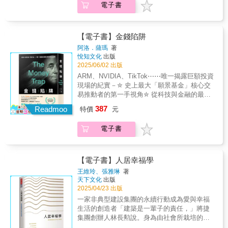
enabled TSMC to outpace the once-dominant
升。同時，他也提出企業團隊必須掌握「新雙
業背景下的品牌定位與市場操作，提供其他企
電子書
geopolitical tensions, and cutting-edge
維翻轉和培育 GDP 人才，就能擴大數位國土，
也是一段橫跨70年的企業成長紀錄。 它兼具神
Intel? And perhaps most critically, how does
語」能力。一是英語，這是連結國際人才與市
業可參考的經營模式誠摯推薦潘結昌｜池上蒸
engineering: TSMC.Taiwan Semiconductor
重啟大航海時代，擁有真正的永續大未來。
秘感與現代感，融合偶然與策略。 《茅台傳
this Taiwanese company navigate the
場的通行證；二是程式語言，也就是與 AI「共
餾所創辦人歐陽港生｜中華酒業發展協進會秘
Manufacturing Company has emerged as the
奇》不只是中國企業的縮影，更是品牌行銷與
increasingly turbulent waters of US–China
創」的能力。AI 不只是工具，它正從我們的
書長
world’s indispensable manufacturer of
價值變現的世界級案例。這本書你可以讀到：●
【電子書】金錢陷阱
tensions while sustaining its remarkable
「副駕駛」（Copilot）轉變為能直接執行任務
advanced semiconductor chips—the unseen
盤點關鍵轉折：詳實紀錄1951年以來茅台發展
trajectory of innovation and growth?Chip
的「代理人」（AI Agent）。此外，他更提
阿洛．薩瑪
著
yet essential components powering everything
的重大里程碑●企業成長地圖：系統整理茅台品
Champion takes readers inside the remarkable
悅知文化
出版
醒，新時代的競爭力，不在於擁有多少知識，
from smartphones and laptops to data centers
牌從地方酒廠到全球知名企業的進化歷程●深度
2025/06/02 出版
story of TSMC's rise to global dominance.
而在於能否問出好問題──「提問力」成為核心
and autonomous vehicles.How did a company
採訪視角：吳曉波親赴茅台鎮20餘次、訪談上
Drawing on more than 30 years of extensive
關鍵。善用 AI 賦能，可以極大化個體生產力，
ARM、NVIDIA、TikTok⋯⋯唯一揭露巨額投資
founded in an island nation of 23 million
百人，結合產業觀察與商業解析●品牌策略範
interviews with industry insiders, employees,
推動「一人公司」的崛起，讓具備跨域能力的
現場的紀實－✮ 史上最大「願景基金」核心交
people become the world’s most valuable
例：揭示茅台如何透過文化行銷、價格錨定與
and semiconductor experts, it provides
「π型人才」引領創新。簡立峰博士已經以其在
易推動者的第一手視角✮ 從科技與金融的最前
semiconductor firm and the producer of
稀缺策略，成為「價值錨定」的代表●文化與市
unprecedented insight into how a Taiwanese
Google 台灣組建全球團隊的實戰經驗，證明了
線揭示市場真相✮ 破除獨角獸神話與誇大炒作
approximately 90% of its most advanced
387
場融合：探索茅台如何將傳統釀造工藝轉化為
Readmoo
特價
元
manufacturing pioneer transformed itself into
「在台灣做影響世界的事」是可能的。台灣企
的迷思✮ 新創團隊、投資人、企業經營者的冷
chips? What management philosophies,
企業核心文化資產●白酒產業借鏡：回顧白酒產
one of the world's most essential companies—
業如果能把握 AI 帶來的軟硬整合契機，透過思
靜教科書✮特別收錄：寫給台灣讀者的作者序
strategic decisions, and cultural practices
業背景下的品牌定位與市場操作，提供其他企
電子書
one whose products now touch virtually every
維翻轉和培育 GDP 人才，就能擴大數位國土，
《金錢陷阱》絕非是頌揚財富或生意場上的風
enabled TSMC to outpace the once-dominant
業可參考的經營模式誠摯推薦潘結昌｜池上蒸
aspect of modern life.As nations around the
重啟大航海時代，擁有真正的永續大未來。
光或神話，而是指出那看似光鮮的追逐，往往
Intel? And perhaps most critically, how does
餾所創辦人歐陽港生｜中華酒業發展協進會秘
world scramble to secure semiconductor
終究是一場虛無。所幸，這樣的訊息，永遠不
this Taiwanese company navigate the
書長
supply chains and build domestic chip
會過時。──阿洛．薩瑪 Alok Sama本書作者詳
【電子書】人居幸福學
increasingly turbulent waters of US–China
manufacturing capacity, understanding
實描寫了在摩根士丹利的職涯，以及在軟銀與
王維玲、張雅琳
著
tensions while sustaining its remarkable
TSMC's triumph is essential not just for
孫正義一同參與全球最知名科技公司的投資與
天下文化
出版
trajectory of innovation and growth?Chip
business leaders and technology enthusiasts,
併購，包括：安謀、雅虎、輝達、TikTok、
2025/04/23 出版
Champion takes readers inside the remarkable
but for anyone seeking to comprehend the
Uber、T-Mobile、阿里巴巴和WeWork。▍在科
一家非典型建設集團的永續行動成為愛與幸福
story of TSMC's rise to global dominance.
complex forces shaping our digital future.
技領域流動的龐大資金，真能為我們帶來更美
生活的創造者「建築是一輩子的責任，」將捷
Drawing on more than 30 years of extensive
好的繁榮願景？以成功與失敗為主軸，為讀者
集團創辦人林長勲說。身為由社會所栽培的建
interviews with industry insiders, employees,
展現豐富的業界秘辛、市場分析與商業洞見，
築人，他認為建築設計絕非只是生財的工具，
and semiconductor experts, it provides