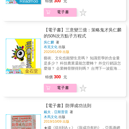
300
心為之，企業的能源使用效率要提升30%，或
Readmoo
益！ & ★這本書適合： 一般工作者 專案負責
特價
元
飛了嗎？ & 作者長期在產業界活躍，並在報章
像台達電子一樣節能50%，應該是可以預期。
人 新手主管 中高階經理人 企業經營者
媒體發表「點子農場」專欄，透過記者專業的
電子書
產業觀察、兩岸三地的第一線接觸及與名人面
對面的訪談中，深入剖析50個「社會創新」的
idea，從「三意對談」、「三意農業」、「三
意文創」、「三意生活」等四個產業面涵蓋醫
【電子書】三意變三億：策略鬼才吳仁麟
療、高科技、美容、文創、知識產業、觀光旅
的50N次方點子方程式
遊、運輸、影視、時尚、農業、傳產、地方創
吳仁麟
著
生等等，來觀看台灣未來的產業機會，並在最
布克文化
出版
後延伸出N個未來產業轉型的可能性，更收錄日
2020/01/09 出版
本產業經驗做對照，教你如何打造出「創
藝術、文化也能變生意嗎？ 知識哲學的含金量
意」、「公益」、「生意」三贏的局面，大賺
是多少？ 科技農業還能怎麼轉？ 外交行銷該怎
三億！ 【重量級聯合推薦】 江見佳之（日本東
麼做？ 企業轉骨辦得到嗎？ 台灣下一波藍海在
亞無線電機公司CEO） 邱英明（中國信託銀行
金石堂
哪裡呢？ 在全球轉型的洪流中，你抓到浪頭起
副總經理） 林知延（華南銀行副董事長） 林揚
300
特價
元
飛了嗎？ & 作者長期在產業界活躍，並在報章
程（太毅國際顧問集團執行長、書粉聯盟讀書
媒體發表「點子農場」專欄，透過記者專業的
社群創辦人） 陳田文（群益金融集團創辦人）
電子書
產業觀察、兩岸三地的第一線接觸及與名人面
溫肇東（東方廣告董事長、創河塾長、政治大
對面的訪談中，深入剖析50個「社會創新」的
學教授） 賴文福（台北愛樂管弦樂團團長） 蘇
idea，從「三意對談」、「三意農業」、「三
起（台北論壇基金會董事長） （以上以姓名筆
意文創」、「三意生活」等四個產業面涵蓋醫
【電子書】防彈成功法則
劃排列） ───｜本書特色｜─── ＃三意力就是
療、高科技、美容、文創、知識產業、觀光旅
您的超能力 & 經濟日報的「點子農場」這個專
戴夫．亞斯普雷
著
遊、運輸、影視、時尚、農業、傳產、地方創
木馬文化
出版
欄一寫就是十年，這十年也像是個豐富的學習
生等等，來觀看台灣未來的產業機會，並在最
2019/10/09 出版
旅行。回想過去的人生，從來沒有經歷任何一
後延伸出N個未來產業轉型的可能性，更收錄日
所需要讀十年的學校。 & 而且我發現，這所
★繼《從A到A＋》《與成功有約》，亞馬遜網