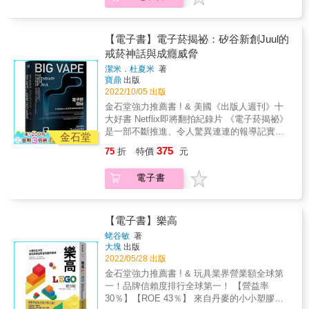
閉鎖性公司、基金會到信託，每一種傳承工具
人數，還有雲端運算服務AWS、Amazon
度超過七成，小小新創搖身成為電子菸產業龍
都被詳盡地解析，涵蓋其優點、缺點、注意事
Prime會員訂閱制度、Alexa等亞馬遜裝置共11
頭。但2019年，全美各地接連冒出EVALI肺病
項及使用時機，使讀者能夠清楚地理解每一種
項發展戰略重點。 &bull;貝佐斯認為的「一般
疫情嚇壞了民眾，更促使美國FDA對電子菸產
【電子書】電子菸揭祕：矽谷新創Juul的
傳承工具的特性，並根據自身家族企業的實際
標準」是什麼？從企業DNA和日常工作貫徹
品的審查趨於嚴格。根據規定，電子菸商必須
戒菸神話與成癮威脅
情況選擇最適合的傳承方式。──蔡榮騰，臺灣
「顧客中心主義」。 &bull;貝佐斯在餐巾紙上
證明其產品有助於成年癮君子戒除菸癮，而且
上市櫃公司協會榮譽理事長從法學角度切入，
畫的飛輪圖：各國的共通點就是「簡單」，重
潔米．杜夏米
著
青少年也不致成癮；然而FDA認為，Juul不僅
並加入實際個案，使家族成員可以運用實務工
寶鼎
出版
複實行極度簡單的商業模式，積極致力於提高
未能提供充分證據，連它提出的內部研究都
2022/10/05 出版
具，配合傳承藝術，讓家族傳承得以順利，讓
顧客滿意度的三大支柱。 &bull;亞馬遜的「強
「互相矛盾」，於是在2022年6月對Juul開鍘，
創業精神可以永續。──蔡鴻青，臺灣董事學會
項」是什麼？Amazon Prime、亞馬遜市集、全
金石堂強力推薦書 ! & 美國《出版人週刊》十
發布拒絕銷售命令（MDOs）。一時之間，Juul
發起人
球開店的亞馬遜夢想、亞馬遜貸款計畫、高品
大好書 Netflix即將翻拍紀錄片 《電子菸揭祕》
前途未卜。 曾經引領風潮的Juul為何崩壞，被
質物流體系等。 &bull;亞馬遜人的常識與人才
是一部不斷推進、令人驚異連連的報導記實，
視為愚弄父母、讓孩子上癮的邪惡帝國，淪落
金石堂
育成：14條「領導方針」是亞馬遜的核心規範
敘述矽谷電子菸新創企業的崛起歷程，以及一
到估值腰斬、大幅裁員的地步？一切要從一次
375
75
折
特價
元
與行事圭臬。目標設定必須「SMART」，秉持
種新型成癮商品的誕生：Juul電子菸。 & Juul
抽菸小憩開始說起。 詹姆斯・蒙西斯和亞當・
三個公平，執行嚴謹的人事評估。 &bull;永遠
靠著新穎又便利的商品設計，被喻為「電子菸
波文是史丹佛兩個胸懷大志的研究生，兩人在
電子書
保持第一天心態：強力又巧妙的企業治理與企
界的iPhone」，透過社群媒體網紅與名流明星
課後的吞雲吐霧之間夢想一種戒菸方式，最後
業文化；金字塔型升級呈報系統；業績分析重
吹捧帶動，市占率一度超過七成，小小新創搖
的成品就是Juul：一個外型時尚摩登的裝置，
視1基點（0.01％）的差異；企劃書是「未來新
身成為電子菸產業龍頭。但2019年，全美各地
可以把尼古丁蒸發成方便吸入的濃烈劑量。憑
聞稿」；禁用PowerPoint；商業文件以1頁或6
接連冒出EVALI肺病疫情嚇壞了民眾，更促使
【電子書】樂高
著這個裝置所建立的Juul Labs，很快就成為估
頁形式寫成；設定100個以上的目標；人才多元
美國FDA對電子菸產品的審查趨於嚴格。根據
值380億美元的新創企業，但同時也招來廣大批
蛯谷敏
著
化，打造獨特的企業文化。 &bull;亞馬遜的祕
規定，電子菸商必須證明其產品有助於成年癮
大塊
出版
評，指責他們讓美國整個未成年新生代對尼古
密主義與成長課題：徹底執行的情報管理與經
君子戒除菸癮，而且青少年也不致成癮；然而
2022/05/28 出版
丁成癮。 可以說，詹姆斯和亞當從一開始就犯
營隱憂；營業額超過1兆日圓，成長率逐年鈍化
FDA認為，Juul不僅未能提供充分證據，連它
了錯。 他們把Juul行銷成眾人垂涎的東西，而
金石堂強力推薦書 ! & 玩具業界營業額全球第
的日本市場課題。 &
提出的內部研究都「互相矛盾」，於是在2022
不是可能救人命的公衛手段；他們在外界對青
一！品牌信賴度排行全球第一！ 【營益率
年6月對Juul開鍘，發布拒絕銷售命令
少年濫用的憂慮開始上升時，沒有採取果斷作
30％】【ROE 43％】 來自丹麥的小小塑膠積
（MDOs）。一時之間，Juul前途未卜。 曾經