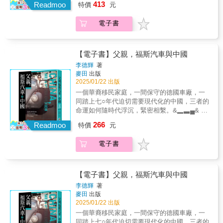
413
對許多知名的創業家有外界不曾見過的描繪，
Readmoo
特價
元
而是能夠回應時代需求、解決問題，並帶動社
unprecedented insight into how a Taiwanese
其中也包括台灣或台裔公司及人物。並結合個
會進步的有力動能。這一股使命感，是他一輩
manufacturing pioneer transformed itself into
人成長與反思，揭示科技投資的真實樣貌與背
電子書
子的責任，也傳承此給將捷集團每位同仁。也
one of the world's most essential companies—
後的人性戲碼。▍在觥籌交錯間，不可避免的
就是這個信念，讓將捷集團跨足了土地開發、
one whose products now touch virtually every
黑暗面我們也將追隨作者經歷一場宛如《大亨
建築設計、營造建設、室內及景觀設計，到資
aspect of modern life.As nations around the
小傳》的華麗冒險——搭乘灣流私人飛機飛往
產管理及修繕的一條龍整合服務，提供民眾更
world scramble to secure semiconductor
【電子書】父親，福斯汽車與中國
各地，無論是中世紀城堡的露台、孫正義的專
安全的居住空間品質。在台灣都市化的過程
supply chains and build domestic chip
李德輝
著
屬餐廳和其精緻的日式花園，與一流企業執行
中，以尊重土地的態度，讓商業開發的決策同
manufacturing capacity, understanding
麥田
出版
長和國家元首會談，卻也因身陷龐大資金陷
時為社區帶來歷史傳承、活絡地方經濟、減少
TSMC's triumph is essential not just for
2025/01/22 出版
阱，最終導致了威脅其個人聲譽的抹黑暗鬥。
環境負擔的永續影響力。當台灣邁向超高齡化
business leaders and technology enthusiasts,
一個華裔移民家庭，一間保守的德國車廠，一
▍揭露了大型交易背後的談判過程與決策舞台
社會，長照設施卻嚴重不足，將捷團隊花了十
but for anyone seeking to comprehend the
同踏上七○年代迫切需要現代化的中國，三者的
深入探討孫正義對於AI的願景及其獨特的領導
年的時間，規劃出符合兒童、青壯年及長者需
complex forces shaping our digital future.
命運如何隨時代浮沉，緊密相繫。&▂▃▄& &
風格，以及科技產業的動向與脈動。▍給商業
求的全齡型住宅，導入智慧化的設施設備，並
過去是中國需要福斯，現在是福斯需要中國&
人士的冷靜教科書於當前AI熱潮與投資過熱提
266
且整合各式生活服務，讓長者有尊嚴地安養晚
Readmoo
特價
元
&▄▃▂福斯汽車的困境不只是德國的縮影，也
供理性警告，破除獨角獸神話與誇大炒作的迷
年，也減輕被照顧者及照顧者的壓力。面對全
是所有對中國市場過度依賴之經濟體的借鏡
思。這不只是一個兼具金融現場紀實、泡沫警
球迫在眉睫的淨零碳排目標，將捷導入科技與
電子書
&「李德輝比任何德國記者都懂現代中國的矛
世寓言、投資倫理思辨的非虛構傳奇，更是一
設計創新，鍛造出更加永續節能的低碳建築，
盾。」&mdash;&mdash;《明鏡週刊》
個關於權力、金錢與人性的驚心對話與啟示。
更投入地熱發電的能源新領域，加入能源轉型
★★★★★ 榮獲2023年德國商業圖書獎
海內外重量級推薦──「從內行人的視角，展現
的行列。本書記錄將捷過去五十多年來的探索
&★★★★★ Amazon讀者評價4.5顆星好評
科技業與金融交易錯綜複雜的世界……同時探
【電子書】父親，福斯汽車與中國
與發展，更希望藉此展現企業經營的另一種可
&&★★★★★ Amazon「德國經濟史類」銷售
討階級、性格、身分與家庭，或許最重要的是
李德輝
著
能：商業並非只有掠奪與消耗，也能夠為人類
排行Top 1&&★★★★★ 精裝版在德暢銷超過
對幸福的追尋。」——《心靈鑰匙》作者
麥田
出版
和地球找到更加永續可行的解決方案。
20,000本&&▎當德國汽車遇上中國崛起！& 一
Jonathan Safran Foer「作者知識淵博，專業十
2025/01/22 出版
段非比尋常的歷史機遇，一部理解中國現代化
足，以幽默風趣的筆法，大膽揭露內幕……若
一個華裔移民家庭，一間保守的德國車廠，一
的轉折關鍵，與西方困境的歷史節點必讀之書&
這本書沒登上暢銷書排行榜，這世界就毫無道
同踏上七○年代迫切需要現代化的中國，三者的