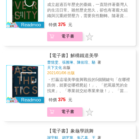
其他業者代理，因此而發生經營權訴訟。 ▍香
發行，讓更多人瞭解台灣這個隱形冠軍產業，
DARE即：與眾不同（Different）、無所不在
成立超過百年歷史的臺鐵，一直陪伴著臺灣人
港為何有條「屈臣氏道」？跟屈臣氏有關係
如何從台灣一路發展到亞洲、乃至全球市場的
（Anywhere）、關係維護（Relationship）與
的生活日常。雖然歷史悠久，卻也有著龐大組
嗎？ &rarr; 香港的「屈臣氏道」正是為了紀念
艱辛歷程點滴。 &
親身體驗（Experience）。 &hellip;&hellip;查
織與沉重經營壓力，需要良性翻轉。隨著資產
屈臣氏創辦人之一的屈臣氏醫生而命名。 ▍屈
看更多 & █ 查詢門市 2021年，屈臣氏的版圖橫
開發的蓬勃發展，臺鐵正一步步實現軌道經濟
臣氏如何在19世紀末全球局勢最動盪的時期中
375
Readmoo
特價
元
跨歐洲與亞洲的主要國家，並持續開發新市
的藍圖，並與地方政府攜手，打造依著車站發
生存下來？ &rarr; 屈臣氏擁有強大的彈性與應
場，計畫進軍印度等快速發展中的新興國家。
展的車站城市夢想。從翻新與市政規劃結合的
變能力，專注藥妝本業並積極擴張，不斷改良
電子書
屈臣氏的全球藥妝門市數量也來到16,167間，
14座車站城市中，我們看見了臺鐵對於資產開
與強化其健全的企業體質。 ▍屈臣氏如何應對
超越競爭對手沃博聯，成為產業龍頭。而且，
發的不同策略與發展樣貌，以交通運輸改善城
新一代的購物趨勢？ &rarr; 屈臣氏積極發展線
屈臣氏近年平均EBIT毛利率8%，更是大幅領先
市的整體規劃，讓軌道經濟活絡地方的就業市
上購物，提供會員更多的服務與優惠；屈臣氏
沃博聯與第排名第三的CVS藥妝店。
場與生活型態，展現強大的效益與影響力。透
【電子書】解構鐵道美學
也推出體驗式的實體店，打造全新的購物經
&hellip;&hellip;查看更多 & █ 常見問題 ▍大稻
過臺鐵團隊和外部營運者的不同專業視角，感
驗。 ▍我還有更多關於屈臣氏的問題，應該如
曹憶雯、張雅琳、陳佑瑄、駱
著
埕迪化街的「屈臣氏大藥房」，跟現在的屈臣
受傳統的百年組織投入資產開發領域，所遇到
何是好？ &rarr; 馬上將《街角的藥妝龍頭》放
天下文化
出版
氏相同嗎？ &rarr; 由當時代理屈臣氏商品的商
的困境與解決之道，從一步一腳印中，也逐步
2021/01/06 出版
入你的「購物車」，解開更多關於屈臣氏的疑
人所建，並使用其商標，隨後屈臣氏正式委託
擘劃不同型態與特色的車站城市，帶領旅行與
惑。 & 本書特色 & ★ 詳細檢視屈臣氏180年的
・打贏這場美學復興戰役的5個關鍵句「在哪裡
其他業者代理，因此而發生經營權訴訟。 ▍香
工作中的人們，迎接便利又具競爭力的新未
歷史，一探屈臣氏如何挺過辛亥革命、二戰、
跌倒，就要從哪裡爬起！」、「把罵最兇的全
港為何有條「屈臣氏道」？跟屈臣氏有關係
來。
金融危機、新冠疫情等事件，化危機為轉機。
找來」、「專業就交給專業來做！」、「當美
嗎？ &rarr; 香港的「屈臣氏道」正是為了紀念
★ 結合商業管理分析與歷史脈絡，隨著文字一
感內化，臺鐵人將為百年老店感到驕傲。」、
屈臣氏創辦人之一的屈臣氏醫生而命名。 ▍屈
375
Readmoo
特價
元
同體驗風雲變幻的商場拚搏，也跟著經歷大時
「如果臺鐵可以反轉，公部門的美學不再有藉
臣氏如何在19世紀末全球局勢最動盪的時期中
代的驚心動魄。 ★ 從屈臣氏的策略中掌握零售
口。」每一句都深深打動、激勵1萬7千名臺鐵
生存下來？ &rarr; 屈臣氏擁有強大的彈性與應
電子書
購物趨勢，了解屈臣氏如何保持領先地位於不
員工的心。・美學改革從2種理論出發善用「小
變能力，專注藥妝本業並積極擴張，不斷改良
敗，讓自己的企業管理知識更上層樓。
花理論」，記取「破窗效應」，從心出發，落
與強化其健全的企業體質。 ▍屈臣氏如何應對
實減法設計美學，讓被罵慘的「臺鐵美學」、
新一代的購物趨勢？ &rarr; 屈臣氏積極發展線
「中華民國式美學」走入歷史；將臺鐵美學復
【電子書】象龜學跳舞
上購物，提供會員更多的服務與優惠；屈臣氏
興運動，翻轉成為臺鐵蛻變與新生的開始。・
謝宇航、胡芝寧、朱乙真、王
著
也推出體驗式的實體店，打造全新的購物經