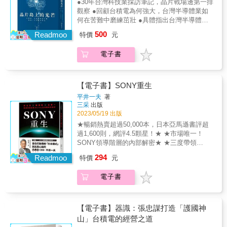
何擬定家族憲章及建立家族辦公室，協助家族
●30年台灣科技業採訪筆記，晶片戰場邊第一排
Weekly）這是一部仔細觀察的調查……柯普蘭
關乎美國在軍事太空繼續領先的重要性。．台
毀滅性……充滿令人愉快的可怕軼事。 貝瑟尼‧
體的競爭態勢，以及台灣在全世界半導體的重
治理、培養接班人？【４大利害關係人】第一
觀察 ●回顧台積電為何強大，台灣半導體業如
對該公司的歷史得力於深度來源，藉助新的錄
積電10年內仍無對手，全球化布局解析
麥克林（Bethany McLean） 《房間裡最精明
要性。他貼近產業現場的觀點，能帶領讀者理
代企業主或家族大家長：如何安排遺囑、設計
何在苦難中磨練茁壯 ●具體指出台灣半導體業
音訪談、內部檔案和多封洩露的電子郵件，提
的人》（The Smartest Guys in the Room）的
解台灣半導體業的過去、現在與未來。
家族治理機制、考量有意或無意接班家族成員
不會被取代的優勢，以及可能面臨的挑戰 台灣
供了達利歐心理的生動寫照。 《紐約客》
暢銷書作者這是一本好書……每個人都應該
500
Readmoo
特價
元
的未來安排、如何行使各類股權、如何設計境
半導體業的實力與挑戰，一位資深科技記者的
（The New Yorker）對一家對沖投資基金公司
讀！ 卡拉‧斯維舍（Kara Swisher） 播客
外公司……第二代家族成員：有意接班者該如
30年觀察 從Made in Taiwan到Made by Taiwan
的揭露……無情企業環境中，對靈魂摧殘的微
《Pivot》的聯合主持人這是一本極好的書，內
電子書
何脫穎而出、無意接班者該如何確保自身權
夏韻芬《理財生活通》、環宇電台《陽明交大
觀管理生動描繪。 《柯克斯》（Kirkus）令人
容充滿了令人不舒服的細節……是有關華爾街
益、針對企業共同資源該如何分配、遺產分配
幫幫忙》、《小馬哥說財經》等媒體與podcast
瞠目結舌的敘事……金融記者羅伯‧柯普蘭寫下
的最佳書籍之一。《暗黑原則》是完美的憤怒
的程序與應用……姻親與非婚生子女等成員：
專訪！ 作者林宏文浸淫科技業三十年，在場邊
的這本書，拆解橋水和中心人物的神祕。《暗
閱讀。 《紐約時報》（New York Times）書評
境外公司的遺產爭議該依據繼承法還是《公司
第一排見證台灣半導體業從成長、茁壯到光芒
黑原則》成功完成「揭開」華爾街傳說的不可
【電子書】SONY重生
柯普蘭這位機智而有趣的作家，將一把火燒向
法》、法定的親子關係如何取得、外姓成員成
四射。他根據過去的採訪筆記與評論，透過台
能任務。 《金融時報》（Financial Times）柯
平井一夫
著
達利歐作為華爾街天才的名聲……結果是對無
功接班的關鍵、爭取權利的節奏……專業經理
積電成功背後的故事、張忠謀的管理哲學、競
普蘭這本引人入勝的新作，揭露了瑞‧達利歐之
三采
出版
約束的財富與不理智的愚蠢，碰撞出極具娛樂
人：如何兼顧KPIs和家族願景、認識家族成員
爭策略與傳承交棒等第一手觀察，解讀在地緣
橋水基金的邪教文化。 《斯皮爾斯》
2023/05/19 出版
性的描繪。 《出版人週刊》（Publishers
常有的歧見、如何開啟共治模式、採用階段性
政治下，台積電的美日投資與合作、全球半導
（Spear，s）一部史詩般的小說……讀起來就
★暢銷熱賣超過50,000本，日本亞馬遜書評超
Weekly）這是一部仔細觀察的調查……柯普蘭
接班的任務……本書以生動活潑的案例故事為
體的競爭態勢，以及台灣在全世界半導體的重
像是最薄的驚悚小說。 《信使》（The
過1,600則，網評4.5顆星！★ ★市場唯一！
對該公司的歷史得力於深度來源，藉助新的錄
引子，透過及早凝聚企業主、企業二代、專業
要性。他貼近產業現場的觀點，能帶領讀者理
Messenger）對沖基金界的恐怖故事。 《澳大
SONY領導階層的內部解密★ ★三度帶領
音訪談、內部檔案和多封洩露的電子郵件，提
經理人、外姓家族等關係人的共識，打造家族
解台灣半導體業的過去、現在與未來。
利亞人》（The Australian）一幅引人入勝的霸
SONY轉虧為盈、只說真話的「異端經營
供了達利歐心理的生動寫照。 《紐約客》
企業交棒的基礎，打開未來家業長青的大門！
294
凌者及胡謅藝術家肖像—更貼切地說，是對精
Readmoo
特價
元
學」！★ & 首位打破傳統「日本模式」，說出
（The New Yorker）對一家對沖投資基金公司
【本書特色】家族傳承是台灣企業家檯面下最
英們將財富與天才混為一談的控訴。 《槓桿》
真心話的非典型CEO‧平井一夫。 從音樂和電玩
的揭露……無情企業環境中，對靈魂摧殘的微
關注的議題，也是家族企業的剛需：在台灣，
（The Lever）
電子書
產業的子公司到索尼集團的社長，& 眾人不看
觀管理生動描繪。 《柯克斯》（Kirkus）令人
家族企業林立，企業主大多屆臨退休交班的階
好的平井一夫憑著「非主流」的軟性傾聽和剛
瞠目結舌的敘事……金融記者羅伯‧柯普蘭寫下
段，而本書正是以「無爭」接班為主軸，為企
性衝勁， 三度帶領索尼起死回生、成功轉型的
的這本書，拆解橋水和中心人物的神祕。《暗
業主提供相關知識的敲門磚。台灣第一本有關
「異端經營學」！ & SONY的事業版圖，從電
黑原則》成功完成「揭開」華爾街傳說的不可
【電子書】器識：張忠謀打造「護國神
傳承的普法專書：關注家族企業接班與管理議
子業橫跨內容產業、硬軟體產業、AI科技產
能任務。 《金融時報》（Financial Times）柯
山」台積電的經營之道
題的人很多，但只看傳承經營與管理理念的商
業、汽車工業與金融服務等多元領域。 全球品
普蘭這本引人入勝的新作，揭露了瑞‧達利歐之