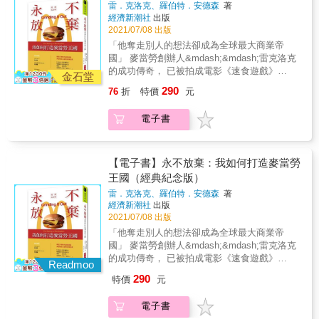
險。可於本書17間企業中，看見對產業定位、
雷．克洛克、羅伯特．安德森
著
功能，找到新的方式提供價值、提升效率並創
關鍵技術資源，以及培養資深經理人等個別方
經濟新潮社
出版
造營收。數位轉型必先釐清優先順序，不急於
針。 本書一一分析中小企業動機、模式與困
2021/07/08 出版
做巨大變化；在改造的過程中，必定有人反
境，無論是想創新變革，還是突破困境，這些
「他奪走別人的想法卻成為全球最大商業帝
彈、觀望，可於本書13間企業中，看見在轉型
範例都極具參考價值，也可以提供一些中小企
國」 麥當勞創辦人&mdash;&mdash;雷克洛克
中協調和成功的實戰案例。 中小企業如何進行
業進行自我提升，並創造自我優勢以達永續經
的成功傳奇， 已被拍成電影《速食遊戲》
策略聯盟？ 中小企業做為大型企業之衛星或外
金石堂
營之目標方向邁進。
（The Founder），佳評如潮！ ★最歷久彌新
包廠商，多與大型企業有契約式合作，藉聯盟
290
76
折
特價
元
的成功傳奇 ★美國學生必讀的創業經典 ★經理
的力量分攤開發風險及降低營運成本，利用彼
人／業務員／創業家 懷抱夢想的你 必讀好書！
此間的相對優勢，提升國際競爭力。可於本書
電子書
UNIQLO社長柳井正、軟體銀行社長孫正義都
16間企業中，看見對於策略聯盟型態的各式動
說： 這本書，是我們人生的「聖經」！ ----------
機。 中小企業如何傳承接班？ 台灣中小企業大
當一個人活到52歲，人生還有機會嗎？ 你最好
多為家族企業，接班傳承被視為企業發展的關
相信有。 把麥當勞以連鎖店方式推向全世界的
【電子書】永不放棄：我如何打造麥當勞
鍵點，將會面臨維持現狀或擴大規模的問題。
雷‧克洛克，創業時已經52歲。 他原本只是一位
王國（經典紀念版）
若企業無法順利完成交班，必然面臨衰敗的風
銷售「奶昔攪拌機」的業務員，經常往來於全
險。可於本書17間企業中，看見對產業定位、
雷．克洛克、羅伯特．安德森
著
美各城市。 直到他52歲時，在洛杉磯東部看到
關鍵技術資源，以及培養資深經理人等個別方
經濟新潮社
出版
麥當勞兄弟所經營的速食漢堡店，驚為天人，
針。 本書一一分析中小企業動機、模式與困
2021/07/08 出版
進而把這家店以連鎖加盟店的形式擴展到全世
境，無論是想創新變革，還是突破困境，這些
「他奪走別人的想法卻成為全球最大商業帝
界。 作者在書中詳述自己的人生、創業的起
範例都極具參考價值，也可以提供一些中小企
國」 麥當勞創辦人&mdash;&mdash;雷克洛克
點，以及身為一位創業者所面臨的點點滴滴，
業進行自我提升，並創造自我優勢以達永續經
的成功傳奇， 已被拍成電影《速食遊戲》
包括創業初期的種種困難、合約的陷阱、培養
Readmoo
營之目標方向邁進。
（The Founder），佳評如潮！ ★最歷久彌新
供應商和加盟業者、組織擴大的挑戰、競爭者
290
特價
元
的成功傳奇 ★美國學生必讀的創業經典 ★經理
兵臨城下的因應之道，以及暢銷商品的發想法
人／業務員／創業家 懷抱夢想的你 必讀好書！
（麥香魚、大麥克、蘋果派）等。 本書是麥當
電子書
UNIQLO社長柳井正、軟體銀行社長孫正義都
勞創業者雷‧克洛克（Ray Kroc）的親筆自傳，