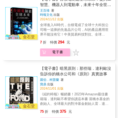
《商報》選為年度最佳商業圖書。&這是我父親
與奧迪、賓士等汽車大廠合作。伴隨生成式 AI
遠，不同的利益，要求的也不同，從美國制裁
的傳記，他作為在狼堡出生、初次從外部認識
當AI人工智慧在2020年代初爆發性成長時，重
智慧、機器人到電動車，未來十年全世界
的故事，也是我自己的故事。同時，這是一個
產業崛起，自 2023 年以來，輝達上演現代企業
中國貿易科技政策開始，面對問題，不能閃
中國的個人視角，與大眾汽車在中國的迅速崛
金投資的CUDA生態系獲得了回報，用戶社群已
仍是台積電的天下
關於中國和德國的故事，關於兩國經濟合作的
史上最為戲劇性的增長，僅 2024 年的股價漲幅
王百祿
著
躲，不跟著政治走，要以客戶的需要作為原
起，交織成了一段多層次的歷史。」
經在十多年的時間裡修正了錯誤與缺陷，或找
開端和許多方面的發展，以及這些發展所帶來
時報文化
出版
就達空前的 170%。&|| 挑戰科技與股市生態
則。要知道，台灣面對中美兩個大國的對抗，
&mdash;&mdash;《法蘭克福週日報》&「過去
出優化方案，阻絕其他AI晶片供應商出線的機
2024/11/12 出版
的社會變遷，特別是中國的崛起&hellip;&hellip;
系，穩坐主導地位輝達已然成為當今世界上最
台積電腳下踏的地板已不是平的。全球工業化
中國經濟依賴於像德國這樣的國家，現在情況
會，輝達Nvidia無疑是AI世代的王者。 全書細
在這個過程中，有一間汽車公司扮演了核心的
有價值的公司，也是現存最重要的股票之一。
全球進入AI時代，台積電成了全球十大科技公
三百年來，從來沒有一家企業像台積電一樣，
反過來了。李德輝是少數能夠具體描述這種依
數輝達多次在關鍵時刻逆轉勝，是出於輝達企
角色：德文稱為Volkswagen，中文稱為福斯汽
AI 加速器的市占率達到 90%，資料中心用 AI
司唯一追捧的先進晶片公司，AI的產品應用世
靠自身技術不斷精進的努力，掌握了全球先進
賴的作者之一。他不僅擁有必要的經濟和政治
業文化與精神的根基：「比光速更快」的執行
車。&◥◣◥◣各界好評◢◤◢◤「李德輝透過
加速器的市占率更是高達 98%。上市以來，股
界不能沒有它！中美貿易科技對抗、全球
晶片九成的製造供應能力，它不像國際品牌企
知識，甚至連他的家庭背景都深受這種關係影
金石堂
力，扁平無障壁的組織、直接且公開的領導風
他家族的故事，描繪出當時中國生活的生動圖
價暴漲 210,000%，2024 年獨自拉升標準普爾
COVID-19病毒肆虐、疫苗的取得、美日設廠、
業百年來到處攻城掠地，取得決定性的市場地
響。」&mdash;&mdash;《日報》&「李德輝透
格、與台積電建立堅實的伙伴關係；最重要的
294
7
折
特價
元
景。」&mdash;&mdash;《Arzte Zeitung》
500 指數超過 30%。僅用 96 天，市值就從 2
裴洛西來台訪問引起的大風波等，都是影響全
位，相反的是，全球最優秀的科技公司：蘋
過他父親的傳記，成功地講述了中國的近代
是，若想成功，就得先承受足夠的痛苦磨難，
&「一本汽車或中國愛好者都必須閱讀的書
兆美元增加至 3 兆美元，兩年內市值從第 10
球的大事件。在2000年WTO倡議全球化，包括
果、亞馬遜、谷歌、Meta、Alpheat、特斯拉或
史：清晰、流暢、個人化，且切中要點。」
足以在冷酷無情的市場壓力下續存並茁壯成
電子書
籍。」&mdash;&mdash; 史蒂芬&bull;倫克
位升至第 1 位。全球僅有 3 萬名員工的輝達，
美國在內的會員國給予中國優惠貿易條件，台
AI、IC設計領域的輝達、高通、AMD、聯發
&mdash;&mdash;《布倫瑞克報》&「一本政治
長。 【第一本書，說透輝達的商業課題與精彩
（Stephan Renker），德國學術交流中心上海
創下了「超過三星電子十倍市值」等驚人成
積電在此前提下，應邀至中國設廠成立20/28奈
科，爭相將最新產品核心晶片的訂單交給台積
性的書，也是一本個人的書。強而有力。」
故事】 關於輝達的報導成千上萬，著名科技作
負責人&「李德輝成功地將他現年八十七歲父親
就。這些成績突顯了輝達的巨大影響力，以及
米製程技術的8吋晶圓廠，今天看來，它就是成
電。一如最近一年，每家公司AI晶片（GPU）
&mdash;&mdash;《Brigitte》&「這部父親傳
家金泰首次說出最完整、最深入的故事，藉著
的傳記，他作為在狼堡出生、初次從外部認識
在科技行業中的核心地位。2024 年，輝達的市
熟晶片製程。商業的運作，談民主自由太遙
【電子書】暗黑原則：那些瑞．達利歐沒
每月數十萬顆、上百萬顆的，灑下大額晶片訂
記講述了一段精采的德中經濟歷史，同時也不
上百次的專訪，包括黃仁勳及兩位創辦人、兩
中國的個人視角，與大眾汽車在中國的迅速崛
值一度超過 4,600 兆台幣，在全球企業中位居
遠，不同的利益，要求的也不同，從美國制裁
告訴你的橋水公司和《原則》真實故事
單，只給全球唯一擁有優越先進晶片製程的台
迴避人權和環保問題。」&mdash;&mdash;
位最初的創投基金投資人、早期前員工和現任
起，交織成了一段多層次的歷史。」
第一。&|| 矽谷特派記者的深度報導作者深入矽
中國貿易科技政策開始，面對問題，不能閃
積電，多年下來，把台積電拱到今天獨一無二
《SWR 2》&「李德輝在這本引人入勝、充滿
高階主管，展示了輝達如何三十年來一本初
羅伯．柯普蘭
著
&mdash;&mdash;《法蘭克福週日報》&「過去
谷現場，追溯輝達從製造顯示卡的小公司，成
躲，不跟著政治走，要以客戶的需要作為原
的局面。一旦，台積電有天突然停止了營運，
娛樂性且緊湊的書中，以他父親的故事描繪了
衷，不斷創造新市場，超越競爭對手，包括原
寶鼎
出版
中國經濟依賴於像德國這樣的國家，現在情況
長為 AI 時代「晶片之王」的關鍵決策。完整呈
則。要知道，台灣面對中美兩個大國的對抗，
那麼汽車產業、智慧家電、工廠自動化、智慧
狼堡集團在遠東的崛起。」&mdash;&mdash;
2024/11/01 出版
本的半導體巨頭英特爾，已被遠遠甩在身後。
反過來了。李德輝是少數能夠具體描述這種依
現輝達成功的技術實力，以及他們是如何利用
台積電腳下踏的地板已不是平的。全球工業化
手機、智慧PC、機器人、生物醫療、通通因為
《法蘭克福匯報》& & & & & & &&「這本書每
結合了精彩的內幕和洞見、對輝達獨特文化和
《紐約時報》暢銷書！2023年Amazon最佳書
賴的作者之一。他不僅擁有必要的經濟和政治
CUDA 生態系統鎖定開發者，形成強大的經濟
三百年來，從來沒有一家企業像台積電一樣，
缺乏核心晶片而停擺，全球經濟將會受到何等
一頁都值得讀。」&mdash;&mdash;《新蘇黎
黃仁勳管理原則的罕見視角，無論是在尋找商
籍瑞．達利歐不希望你讀這本書 當橋水基金的
知識，甚至連他的家庭背景都深受這種關係影
護城河。書中也深入探討資料中心業務以外的
靠自身技術不斷精進的努力，掌握了全球先進
的重大衝擊？未來十年，隨著AI向各行各業、
世報》&「真的是一本值得閱讀的書！」
業洞見與課題的職場人／管理者／創業者，或
創始人、全球最大的對沖基金創始人雷．達利
響。」&mdash;&mdash;《日報》&「李德輝透
潛在增長點，並分析輝達在持續擴大的晶片戰
晶片九成的製造供應能力，它不像國際品牌企
金石堂
機構與家庭、個人的應用推擴，「台積電＋輝
&mdash;&mdash;ZDF Markus Lanz&&「這是
是想讀個好故事、與主角一起成長的讀者，都
歐在2022年宣布他將卸任這家近50年前從公寓
過他父親的傳記，成功地講述了中國的近代
爭中的未來戰略。無論是與微軟、英特爾、
業百年來到處攻城掠地，取得決定性的市場地
375
75
折
特價
元
達＋AMD＋微軟＋Google+Apple……」以及
德國關於中國最好的書籍之一。」
能心領神會。 ◎本書特色 1.全球第一本輝達
起步的公司，這一訊息震驚全世界。達利歐因
史：清晰、流暢、個人化，且切中要點。」
Google、三星、特斯拉間亦敵亦友的關係，或
位，相反的是，全球最優秀的科技公司：蘋
「輝達＋台灣百家資通廠商+數十家應用廠
&mdash;&mdash;沃爾夫岡&bull;伊恩
傳：它如何引領AI旋風？ 輝達是AI時代最成功
其公司驚人的成功而在國際上獲得崇拜和名