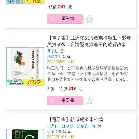
金石堂
他們一哩半。 青澀是成長的動力，成熟是衰敗
氏如何成為生活中最可靠、令人感到安心的藥
藥與驅蟲藥，並成為亞洲第一家汽水生產商，
247
特價
元
的開始。 如果人生是個漢堡，工作就是中間的
妝店？ & ★第一本屈臣氏專書，從頭開始，揭
還曾賣過冰淇淋，且擁有自我品牌的瓶裝水。
漢堡肉。對我來說，工作就是玩樂。 若是真心
開零售藥妝界巨人的祕密 ★藥妝市場競爭越來
但多角化經營分散了資源也增加風險，使得屈
電子書
想提供優質的服務給加盟主，就會記住他們地
越激烈，在康是美、日藥本舖、松本清的夾擊
臣氏最後仍選擇專注於其最擅長的藥妝領域，
下室的格局、周圍巷弄的通行狀況等等，或許
下，屈臣氏如何保持其領先地位？ & █ 認識屈
提供顧客品質保證且物美價廉的商品。
可因此建議他們更好的貯貨方式。 若要有所成
臣氏 1841年，彼得．楊（Peter Young）與亞
&hellip;&hellip;查看更多 & █ 會員獨享 屈臣氏
就，必定得冒著失敗的風險；過程如果缺乏風
歷山大．安德信（Alexander Anderson）兩位
【電子書】亞洲壓克力產業模範生：繼奇
在台灣有近600萬名會員，在全球更擁有超過
險，成就也就不值得自豪，當然也不會快樂。
醫生，在第一次鴉片戰爭中，隨英軍登陸香港
美實業後，台灣壓克力產業的經營故事
1.3億名會員。會員的消費已佔總營業額的
島上環水坑口，並臨時搭建棚屋做為診所，提
65%，並持續增加。屈臣氏並針對會員實施
季子弘
著
供商船、水手與士兵診療服務與民生用品，此
「DARE」策略，以留住老顧客並增加新顧客。
飛鳥季社
出版
即為屈臣氏藥妝的開端。180年後，屈臣氏的服
DARE即：與眾不同（Different）、無所不在
2021/03/31 出版
務範圍已經擴展至全球超過27個國家，顧客遍
（Anywhere）、關係維護（Relationship）與
時至今日，全球壓克力產業發展版團重點雖大
及世界各個街角。 &hellip;&hellip;查看更多 &
親身體驗（Experience）。 &hellip;&hellip;查
量向中國、東南亞及中東地區移動，然台灣壓
█ 精選商品 早期，屈臣氏從販售成藥開始，再
看更多 & █ 查詢門市 2021年，屈臣氏的版圖橫
克力產業紮實的技術根基與生產品質，仍能在
來引進更多商品，如因應當時鴉片盛行的戒煙
金石堂
跨歐洲與亞洲的主要國家，並持續開發新市
世界壓克力產品中佔有一席之地。 從許文龍先
藥與驅蟲藥，並成為亞洲第一家汽水生產商，
349
7
折
特價
元
場，計畫進軍印度等快速發展中的新興國家。
生創辦的奇美實業公司開始敲響壓克力生產大
還曾賣過冰淇淋，且擁有自我品牌的瓶裝水。
屈臣氏的全球藥妝門市數量也來到16,167間，
鐘，進而有上游端原料製造廠、中游端壓克力
但多角化經營分散了資源也增加風險，使得屈
電子書
超越競爭對手沃博聯，成為產業龍頭。而且，
板廠及下游端壓克力加工廠陸續成立響應。集
臣氏最後仍選擇專注於其最擅長的藥妝領域，
屈臣氏近年平均EBIT毛利率8%，更是大幅領先
眾人眾廠之力，方能為發展超越一甲子歷史的
提供顧客品質保證且物美價廉的商品。
沃博聯與第排名第三的CVS藥妝店。
台灣壓克力產業，寫下一頁頁精彩篇章！ 本書
&hellip;&hellip;查看更多 & █ 會員獨享 屈臣氏
&hellip;&hellip;查看更多 & █ 常見問題 ▍大稻
詳盡介紹全台灣26家壓克力廠商從困境中努力
【電子書】軌道經濟未來式
在台灣有近600萬名會員，在全球更擁有超過
埕迪化街的「屈臣氏大藥房」，跟現在的屈臣
生存的經營故事，包含上、中、下游各端業
1.3億名會員。會員的消費已佔總營業額的
王思佳、江明麗、江瑞庭、許
著
氏相同嗎？ &rarr; 由當時代理屈臣氏商品的商
者，從點到線到面，盡其可能完整紀錄台灣壓
天下文化
出版
65%，並持續增加。屈臣氏並針對會員實施
人所建，並使用其商標，隨後屈臣氏正式委託
克力產業故事各方面貌。期待能透過這本書的
2021/01/06 出版
「DARE」策略，以留住老顧客並增加新顧客。