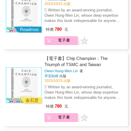
我們誤認為2,300萬人口的市場足夠大，從而錯
個契機，從「製造島」轉型為「科技島」。
2025/10/15 出版
失了國際化的企圖心。最慘烈的警訊是：台灣
一、重新定位台灣：只要將地圖轉90度，就會
 Written by an award-winning journalist,
新創在2015年的國際評比中，獨角獸為零，連
發現台灣正好位居東亞生活圈的中心點，周邊
Owen Hung-Wen Lin, whose deep expertise
當時崛起的越南、菲律賓都不只一家！這點明
環繞著日、韓及東南亞近8億人口的蓬勃市場。
makes this book indispensable for anyone
確揭示了企業「出不了海」的結構性困境。舊
我們不能再將鄰國當作工廠，而應將之視為市
seeking to understand the forces shaping the
有的代工製造模式，在面對未來20年新生兒將
780
Readmoo
場與人才的來源。二、實施「台灣 + 1」策略：
特價
元
digital age. An authentic insider account of
降至4～5萬的衝擊下，恐將難以持續。當企業
對製造業為主的台商而言，從「TW+CN」模式
TSMC’s rise, based on more than 30 years of
繼續固守在島內，未來不只是製造業，島上百
轉向「TW+N」是第二次出海，企業應從一開
電子書
interviews with industry leaders, experts, and
工百業都將面臨人才與消費人口短缺的危機。
始就結合鄰國、擴大市場規模，規劃台灣加上
former employees. Explores the strategic
若不願被島嶼的邊界困死，現在就必須將「農
一個外部市場（TW+N），藉此擴大市場天花
decisions, management philosophies, and
民心態」徹底轉向「航海家心態」。 ★翻轉思
板。三、實現軟硬整合：台灣擁有世界第一的
cultural practices that enabled TSMC to
維：黃金十年的突圍戰略藍圖AI 時代的到來，
【電子書】Chip Champion：The
硬體優勢，我們必須運用當下最新的AI科技順
surpass competitors like Intel and reshape the
是台灣錯過網路浪潮之後迎來的新契機，我們
Triumph of TSMC and Taiwan
利轉型，將製造業軟體化，並將高階研發價值
landscape of global technology competition.
或有可能迎來「黃金十年」。我們必須把握這
Owen Hung-Wen Lin
著
根留台灣。簡立峰博士個人在 Google 台灣建立
Provides vital context for understanding
個契機，從「製造島」轉型為「科技島」。
早安財經
出版
亞洲最大研發基地的實戰經驗證明，「在台
semiconductor supply chains and their pivotal
一、重新定位台灣：只要將地圖轉90度，就會
2025/10/15 出版
灣，做影響世界的事」完全可行。軟硬整合是
role in AI, geopolitics, and technological
發現台灣正好位居東亞生活圈的中心點，周邊
 Written by an award-winning journalist,
從「台廠」到「台灣人領導的跨國企業」的關
innovation—crucial for investors, business
環繞著日、韓及東南亞近8億人口的蓬勃市場。
Owen Hung-Wen Lin, whose deep expertise
鍵點。 ★決勝未來：培養「GDP」人才與 AI
leaders, and policy makers. Examines how
我們不能再將鄰國當作工廠，而應將之視為市
makes this book indispensable for anyone
共創能力企業要突破人才瓶頸，必須正視我們
TSMC navigates US–China tensions and
金石堂
場與人才的來源。二、實施「台灣 + 1」策略：
seeking to understand the forces shaping the
需要的不是人力而是人才，面對的挑戰不在
international pressures while driving industry-
對製造業為主的台商而言，從「TW+CN」模式
780
特價
元
digital age. An authentic insider account of
「少子化」，而在於「少國化」──人才國籍過
changing innovation and consistent
轉向「TW+N」是第二次出海，企業應從一開
TSMC’s rise, based on more than 30 years of
於單一，導致企業缺乏韌性。人才國際化是企
growth.The Silicon Backbone of the Digital
始就結合鄰國、擴大市場規模，規劃台灣加上
電子書
interviews with industry leaders, experts, and
業具備韌性的關鍵，我們必須正視DEI（多元、
Age“This book marks a significant milestone
一個外部市場（TW+N），藉此擴大市場天花
former employees. Explores the strategic
平等、共融）的重要性，將之列入必修。 簡立
in the journey, offering both an authentic
板。三、實現軟硬整合：台灣擁有世界第一的
decisions, management philosophies, and
峰博士在書中提出了AI 時代人才的全新指標：