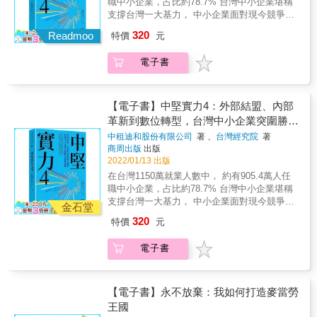
職中小企業，占比約78.7% 台灣中小企業堪稱
親自訪談多名熟知內情的人士，看得出是真材
益？ 創造競爭優勢，「拼」出好成績 向樂高學
——台北金融大樓、日後的台北一〇一，正式
最受爭議的生意人。透過嚴謹的報導、清晰的
支撐台灣一大基力， 中小企業面對現今競爭態
實料、有備而來，非常值得期待。 4. 本書題材
習品牌永續經營的核心關鍵 品牌經營永遠是進
啟動，憑藉建築背景及豐富的管理經驗，林鴻
文字，《電子菸揭祕》讀來就像非虛構的驚悚
勢與未來市場走向， 如何以跨國數位化、策略
很適合家長、教育界與醫療界從業人士參考，
行式！本書揭開超越GAFA（GOOGLE、
320
明組織十一家企業聯盟拿下標案，統籌四十六
Readmoo
作品，透過Juul戲劇性的崛起，講述一個更宏
特價
元
聯盟及技術傳承， 創造競爭優勢，再度推動台
而喜歡閱讀商業騙局揭祕這類書籍的讀者，想
AMAZON、FACEBOOK、APPLE）的樂高成
個國家工程團隊和兩萬名工作人員，以史無前
觀的故事&mdash;&mdash;關於大企業、菸草
灣經濟全面升級！ 本書分別以台灣中小企業的
必也會很感興趣。
功法則，教你掌握連Google 、TOYOTA都受到
例的龐大工程規模，克服航高限制、資金壓力
大廠，以及好到不真實的商品所付出的高昂代
電子書
數位轉型、策略聯盟與傳承接班為主軸。從不
影響，持續創造品牌價值的四大關鍵
與強風強震等挑戰，催生出當時世界最高建
價。 本書特色 1. 作者以身為記者的敘述功力勾
同企業的數位轉型模式、合作動機、目的與聯
&mdash;&mdash; 【關鍵1】理解自身強項
築。在建築設計方面，林鴻明特別邀請建築師
織事件始末，並加入本身及各方觀點，劇情片
盟，以及傳承接班過程來分析，內容涵蓋42家
【關鍵2】創造能不斷收獲佳績的體系 【關鍵
李祖原操刀。李祖原擁有豐富的超高層大樓設
兼大爆料的說故事方式相當精采，很能吸引讀
中小企業在不同面向上成功的經驗。 中小企業
3】經營社群、強化連結 【關鍵4】明確的企業
【電子書】中堅實力4：外部結盟、內部
計經驗，打造出高雄八五大樓及長谷世貿大
者。 2. 臺灣在今年修法，禁止電子菸在內等類
如何數位轉型？ 成功的數位轉型需要於顧客體
存在意義 【本書特色】 1.一部不只為樂高迷而
革新到數位轉型，台灣中小企業突圍勝出
樓，這次以蘊含文化內涵、寓意深遠的構想，
菸品，但罰則不清且罰鍰輕微。國健署資料顯
驗、商業模式、營運模式、行銷與業務、輔助
寫的企業經營全紀錄 本書透過講述世界品牌樂
的新契機
展現具東方美學韻味的獨特風貌，賦予台北一
中租迪和股份有限公司
著 、
台灣經究院
著
示，2018年青少年電子菸使用率4.2%，較前一
功能，找到新的方式提供價值、提升效率並創
高的歷史、不為人知的經營危機、復甦關鍵，
商周出版
出版
〇一最重要的靈魂。如今，台北一〇一是國際
年增幅超過五成，即約有5萬7000名青少年使用
造營收。數位轉型必先釐清優先順序，不急於
分析成功企業的經營法則。面對後疫情時代新
2022/01/13 出版
級的世界地標，不僅在二〇一九年榮獲「全球
者，顯見電子菸在不遠的未來也會是臺灣家長
做巨大變化；在改造的過程中，必定有人反
趨勢，樂高的成功經驗值得所有產業借鏡。 2.
五十最具影響力高層建築」大獎，每年的跨年
在台灣1150萬就業人數中， 約有905.4萬人任
普遍關切的議題。 3. 作者掌握大量第一手資料
彈、觀望，可於本書13間企業中，看見在轉型
來自日本記者的深度報導，收錄5篇重量級獨家
煙火，更為全球各地的人創造璀璨記憶。如果
職中小企業，占比約78.7% 台灣中小企業堪稱
與外界難以窺知的內幕，親自訪談多名熟知內
中協調和成功的實戰案例。 中小企業如何進行
專訪！ 作者踏訪位於丹麥的樂高總公司以及世
沒有林鴻明的執著與使命感，不會有台北一〇
支撐台灣一大基力， 中小企業面對現今競爭態
情的人士，看得出是真材實料、有備而來，非
策略聯盟？ 中小企業做為大型企業之衛星或外
金石堂
界各地的工作現場，從經營高層到第一線員
一的誕生；同樣的，他與李祖原堅持的東方思
勢與未來市場走向， 如何以跨國數位化、策略
常值得期待。 4. 本書題材很適合家長、教育界
包廠商，多與大型企業有契約式合作，藉聯盟
工，訪問業界相關人士。並以樂高品牌集團執
320
特價
元
維，造就出台北一〇一宛如繁花綻放、節節向
聯盟及技術傳承， 創造競爭優勢，再度推動台
與醫療界從業人士參考，而喜歡閱讀商業騙局
的力量分攤開發風險及降低營運成本，利用彼
行董事長喬丹．維格．納斯托普
上，終至花開富貴的新視野。憑藉著追逐理想
灣經濟全面升級！ 本書分別以台灣中小企業的
揭祕這類書籍的讀者，想必也會很感興趣。
此間的相對優勢，提升國際競爭力。可於本書
（J&oslash;rgen Vig Knudstorp）為首，專訪
電子書
的熱情與超人般的執行力，林鴻明帶領了一群
數位轉型、策略聯盟與傳承接班為主軸。從不
16間企業中，看見對於策略聯盟型態的各式動
樂高經營高層及在商業經營、革新創意領域的
人，從0到101，讓夢想閃耀於世界的天際。
同企業的數位轉型模式、合作動機、目的與聯
機。 中小企業如何傳承接班？ 台灣中小企業大
專家教授。 3.樂高工廠內部大公開 本書附錄帶
盟，以及傳承接班過程來分析，內容涵蓋42家
多為家族企業，接班傳承被視為企業發展的關
領讀者深入樂高歷史最悠久的生產據點
中小企業在不同面向上成功的經驗。 中小企業
【電子書】永不放棄：我如何打造麥當勞
鍵點，將會面臨維持現狀或擴大規模的問題。
&mdash;&mdash;科恩馬肯（Kornmarken）工
如何數位轉型？ 成功的數位轉型需要於顧客體
王國
若企業無法順利完成交班，必然面臨衰敗的風
廠，一窺高效率經營秘密！
驗、商業模式、營運模式、行銷與業務、輔助