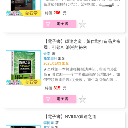
汪 浩︱國際政經專家李志德︱端傳媒前任總
理可言。」——美國書評人協會獎（National
命運如何隨時代浮沉，緊密相繫。&▂▃▄& &
編輯李 淳︱駐歐盟兼駐比利時大使何飛鵬︱
Book Critics Circle）得主Darin Strauss「這是
過去是中國需要福斯，現在是福斯需要中國&
266
企業家、出版人林育立︱旅德記者、《歐洲的
金石堂
大多數人只聽說過的世界的一扇罕見的窗。」
特價
元
&▄▃▂福斯汽車的困境不只是德國的縮影，也
心臟》作者鄒宗翰︱德國之聲台北辦事處主任
——《紐約時報》暢銷書《鯨吞億萬》的合著
是所有對中國市場過度依賴之經濟體的借鏡
◥◣透視中國╳關注國際推薦◢◤&&「文波，
者Bradley Hope林明樟／超級數字力課程暨 GA
電子書
&「李德輝比任何德國記者都懂現代中國的矛
你還能講你的母語嗎？」一九七八年四月十七
黃金甲生技品牌創辦人財女珍妮／美股投資學
盾。」&mdash;&mdash;《明鏡週刊》
日，位於德國狼堡的福斯汽車公司，新聞部一
作者許繼元 Mr.Market 市場先生／財經作家馮
★★★★★ 榮獲2023年德國商業圖書獎
位同事在電話裡緊張地詢問我父親。工廠門口
震凌／William Feng 的操盤筆記版主黃靖堯／
&★★★★★ Amazon讀者評價4.5顆星好評
【電子書】輝達之道：黃仁勳打造晶片帝
來了幾個中國人，沒人知道他們想做什麼。其
阿堯投資筆記版主 劉奕酉／《看得見的高效思
&&★★★★★ Amazon「德國經濟史類」銷售
國，引領AI 浪潮的祕密
中一人自稱是中國的機械工業部部長
考》作者、鉑澈行銷顧問策略長蕭新晟／應援
排行Top 1&&★★★★★ 精裝版在德暢銷超過
&hellip;&hellip;& 全廠唯一會講中文的工程師
金泰
著
科技創辦人（依照姓名筆劃排序）
20,000本&&▎當德國汽車遇上中國崛起！& 一
商業周刊
出版
李文波被推了出來。 李文波，一九三六年出
段非比尋常的歷史機遇，一部理解中國現代化
2025/01/03 出版
生於南京，十二歲隨著戰亂逃至台灣，靠著一
的轉折關鍵，與西方困境的歷史節點必讀之書&
對教師夫婦和腳踏車店老闆的收留度過年少時
★全球第一本輝達授權採訪傳記，與美同步出
汪 浩︱國際政經專家李志德︱端傳媒前任總
期，更在那段日子啟蒙了對機械的高度興趣。
版★ 黃仁勳――全世界都認識的台灣囡仔， 如
編輯李 淳︱駐歐盟兼駐比利時大使何飛鵬︱
後來他到德國完成學業並獲得博士學位，落地
何帶領輝達走過3度失敗， 重生為引領AI浪潮
企業家、出版人林育立︱旅德記者、《歐洲的
金石堂
生根，成為福斯汽車基礎研究部門的負責人。
的科技巨擘？ 矽谷科技資深記者，觀察31年，
心臟》作者鄒宗翰︱德國之聲台北辦事處主任
315
特價
元
一個看似平凡的下午，車廠來自遠方的訪客，
專訪黃仁勳、兩位創辦人及百餘業內人士， 最
◥◣透視中國╳關注國際推薦◢◤&&「文波，
卻意外使他的人生岔向完全不同的道路，最終
真實、深入的輝達傳奇，首度解密。 「本書深
你還能講你的母語嗎？」一九七八年四月十七
電子書
促成了這間保守的德國企業前進當時連柏油路
刻剖析『輝達崛起』這個當代最精彩非凡的企
日，位於德國狼堡的福斯汽車公司，新聞部一
都少有的中國。 當年的福斯高層認為中國窮
業故事。」 ――《致富心態》作者摩根．豪瑟
位同事在電話裡緊張地詢問我父親。工廠門口
到無利可圖，中共官員對中國的現代化缺乏想
「《輝達之道》是一部引人入勝的歷史，講述
來了幾個中國人，沒人知道他們想做什麼。其
像，唯一始終抱持信心的人，只有李文波。他
輝達意外崛起到立於科技界顛峰，並有力證明
【電子書】NVIDIA輝達之道
中一人自稱是中國的機械工業部部長
讓福斯在美、日、法等多國車廠的角力中脫穎
了創辦人黃仁勳名列史上偉大的CEO之林。」
&hellip;&hellip;& 全廠唯一會講中文的工程師
李德周
著
而出。李文波的角色之所以關鍵，在於他不只
――《晶片戰爭》作者克里斯．米勒 《輝達之
三采
出版
李文波被推了出來。 李文波，一九三六年出