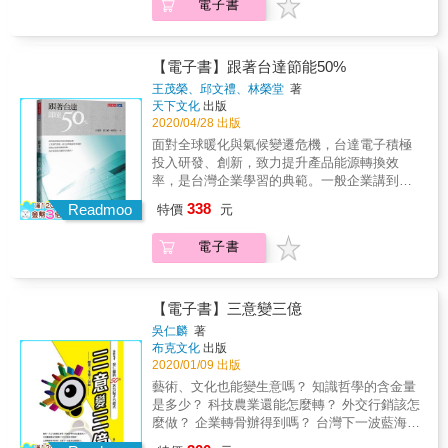
本書中，捷安特品牌創始人、巨大集團前執行
電子書
放手去做。於是，公司得以培育出有能力、有
張沙發床設計者BEAUTYREST獨立筒袋裝彈簧
長羅祥安除了分享他們從錯誤中摸索、累積出
擔當的人才，打造出能夠團隊合作打勝仗的堅
曾獲世界專利長達七十年第一個被美國國家歷
來的經驗，更首度揭開獨門武器「TAET雙三角
實組織。 & ★從個人到團隊都適用的膽識養成
史博物館收藏的床墊品牌唯一以品牌名被《辭
法則」讓捷安特得以「自己的人才自己培
法，TAET的其他應用 你以為TAET雙三角法則
海》收錄為床墊代名詞……從此，改變人類的
【電子書】跟著台達節能50%
養」、打造超強競爭力、實現「全球在地化」
只能用在商業經營領域？不，只要是碰到兩方
睡眠體驗。發源自美國，聞名全球的「席夢
王茂榮、邱文禮、林榮堂
著
的祕密。 & ★充分賦權＋主動當責，團隊合作
要為同一個目標攜手努力的情況，都可以運用
思」(Simmons) 已成為彈簧床墊代名詞，當品
天下文化
出版
成功關鍵 團隊想要高效運作，需要有清楚的戰
這個雙三角形，例如上司與下屬討論生涯規畫
牌旌旗飄向台灣，本是大展鴻圖利器卻意外成
2020/04/28 出版
略、戰術、戰鬥三個層次。誰決定戰略？誰負
時、父母想為孩子建立自信心時&hellip;&hellip;
為落地的關卡；該如何「正名」，讓「席夢
面對全球暖化與氣候變遷危機，台達電子積極
責戰鬥？作者用兩個大三角形，教你清楚畫出
而這些，作者都以豐富的實例說明，讓你知道
思」還原為品牌印象和商標？如何突破「墊腳
投入研發、創新，致力提升產品能源轉換效
團隊中的角色分工，從此戰鬥不再卡關。 在捷
如何透過TAET溝通、分工、協作，發揮最大效
石」的市場現實，建置更有效益的銷售管道？
率，是台灣企業學習的典範。一般企業講到投
安特內部充分運用的這個TAET雙三角，能讓上
益！ & ★這本書適合： 一般工作者 專案負責
面臨平行輸入的水貨，更要捍衛消費者的安全
入節能減碳，都會憂心此舉會增添經營成本與
司充分賦權、部屬主動當責，整個團隊得以充
人 新手主管 中高階經理人 企業經營者
338
與權益。台灣席夢思的一段精采故事，是任一
Readmoo
特價
元
產線壓力，殊不知節能減碳除了有益環保，提
分溝通、分工合作，互信互助地授權與分責；
企業從定義產業價值切入，全面擴散影響力的
升企業形象，更可為企業增加淨利，名利雙
更重要的是，從此上司不必事必躬親、忙死自
領導品牌之路。
電子書
收。因為依據統計，台灣工廠的能源使用效率
己，部屬也不再唯唯諾諾、靜候聖裁，有膽識
偏低，有10%∼ 30%的能源被無端耗損，若能
放手去做。於是，公司得以培育出有能力、有
省下來，每年都有相同的收益，所以相較投資
擔當的人才，打造出能夠團隊合作打勝仗的堅
於產線，節能減碳也許是更具效益的。企業會
實組織。 & ★從個人到團隊都適用的膽識養成
【電子書】三意變三億
忽視節能的效益主要是缺乏能源管理系統，了
法，TAET的其他應用 你以為TAET雙三角法則
吳仁麟
著
解潛在的節能的機會點，且許多企業主以為投
只能用在商業經營領域？不，只要是碰到兩方
布克文化
出版
資節約能源改善，必須花費大筆金錢，或影響
要為同一個目標攜手努力的情況，都可以運用
2020/01/09 出版
產線生產。目前透過節能減碳降低溫室氣體的
這個雙三角形，例如上司與下屬討論生涯規畫
藝術、文化也能變生意嗎？ 知識哲學的含金量
排放，已經是各國共識，也是企業必須遵循的
時、父母想為孩子建立自信心時&hellip;&hellip;
是多少？ 科技農業還能怎麼轉？ 外交行銷該怎
規範，本書以台達電子節能實例與作者協助台
而這些，作者都以豐富的實例說明，讓你知道
麼做？ 企業轉骨辦得到嗎？ 台灣下一波藍海在
灣企業節能30年的經驗，讓企業了解，只要有
如何透過TAET溝通、分工、協作，發揮最大效
哪裡呢？ 在全球轉型的洪流中，你抓到浪頭起