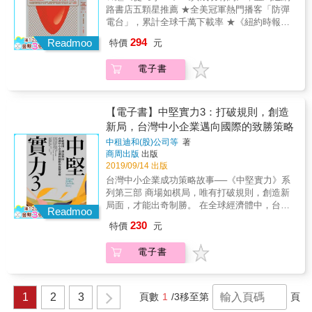
本產業經驗做對照，教你如何打造出「創
「三意學校」竟然可以讓我讀不完。因為這世
路書店五顆星推薦 ★全美冠軍熱門播客「防彈
意」、「公益」、「生意」三贏的局面，大賺
界有太多的三意企業可以讓我探訪，我也可以
電台」，累計全球千萬下載率 ★《紐約時報》
三億！ 【重量級聯合推薦】 江見佳之（日本東
經由了解這些三意企業來催生更多的三意企
暢銷書「防彈人生三部曲」集大成最新力作 生
294
亞無線電機公司CEO） 邱英明（中國信託銀行
Readmoo
特價
元
業。 & 《這些點子值三億》這本書出版之後，
物駭客結合各領域成功人士的智慧，教你駭入
副總經理） 林知延（華南銀行副董事長） 林揚
我想像可能會有人問我：「你有賺到三億過
大腦、駭入恐懼、駭入身體細胞，讓你表現升
程（太毅國際顧問集團執行長、書粉聯盟讀書
電子書
嗎？」 「教出王牌投手的教練往往不是王牌投
級，開創破框人生2.0！ 為了讓人生從A躍升A
社群創辦人） 陳田文（群益金融集團創辦人）
手，想出三億點子的人也不一定要能賺三億
＋，矽谷怪咖駭客亞斯普雷製作《防彈電台》
溫肇東（東方廣告董事長、創河塾長、政治大
吧?」我也總是這樣對自己自圓其說（但是我還
播客，與來賓暢談成功的關鍵。他想知道：這
學教授） 賴文福（台北愛樂管弦樂團團長） 蘇
是很努力的想賺三億就是）。 & 曾經聽過這樣
些人如何影響世界，是什麼樣的信念和行為讓
【電子書】中堅實力3：打破規則，創造
起（台北論壇基金會董事長） （以上以姓名筆
的笑話，一個企管顧問在網路上登廣告，說他
他們大獲成功？以及，他們究竟做了什麼，才
新局，台灣中小企業邁向國際的致勝策略
劃排列） ───｜本書特色｜─── ＃三意力就是
有一個神奇的商業模式，可以把一百元變成一
能達到今日的成就？因此每集節目最後，他都
您的超能力 & 經濟日報的「點子農場」這個專
中租迪和(股)公司等
著
千元。 & 有人真的寫信寄了一百元給他，想買
提出相同的問題：「如果有人來請教你，希望
商周出版
出版
欄一寫就是十年，這十年也像是個豐富的學習
這個商業模式。 & 「照我的方式在網路上登一
在他所能企及的生活各面向擁有高水準的表
2019/09/14 出版
旅行。回想過去的人生，從來沒有經歷任何一
模一樣的廣告，只要有十個人寄來您就有一千
現，你會建議他做哪三件事？」 這些來賓是橫
所需要讀十年的學校。 & 而且我發現，這所
台灣中小企業成功策略故事──《中堅實力》系
元進帳」這位顧問回信說。 & 這個故事也啟發
跨各領域的佼佼者，他們的共通點是不受限於
「三意學校」竟然可以讓我讀不完。因為這世
列第三部 商場如棋局，唯有打破規則，創造新
了我，這世界上的一切都是想像出來的，如果
傳統，引領各種專業開拓全新的境界，包括在
界有太多的三意企業可以讓我探訪，我也可以
局面，才能出奇制勝。 在全球經濟體中，台灣
有更多人願意去分享「三意」理念，應該就能
未知實驗埋頭苦幹的生化學家、顛覆競爭市場
Readmoo
經由了解這些三意企業來催生更多的三意企
是少數以中小企業為主體的國家之一。 在大企
創造出更多的三億人生(然後，我也許也有機會
的創意領袖、探索人類潛意識的神經學家，以
230
特價
元
業。 & 《這些點子值三億》這本書出版之後，
業環伺之下，中小企業猶如殘局棋手， 缺兵少
賺三億，笑)。 & 就好像知名的世界史學家哈拉
及運用靜坐呼吸全身保命的海豹部隊隊員。 身
我想像可能會有人問我：「你有賺到三億過
車，往往受制於大企業的豐沛資源， 在競爭漸
瑞(Yuval Noah Harari)說的，一個人的想像只是
為一名徹頭徹尾的「駭客」，作者經過大量數
電子書
嗎？」 「教出王牌投手的教練往往不是王牌投
趨激烈的生存戰中，如同過何小卒，只能走一
夢想，越來越多人的共同想像就會成為一種真
據的統計分析，發現人要成功，必先達成三大
手，想出三億點子的人也不一定要能賺三億
步是一步。 然而要突破這種困境，唯有「甩規
實。人類在40萬年前以「智人」這樣的角色登
原則：更聰明、更迅速與更快樂。本書詳述具
吧?」我也總是這樣對自己自圓其說（但是我還
則、跨國際、打群架」，才能一窺勝機。 甩規
場並征服世界，關鍵是因為人腦具有優於其他
科學背書、執行力高且立即見效的四十六條法
是很努力的想賺三億就是）。 & 曾經聽過這樣
則意指不再拘泥規則；跨國際意謂另闢戰場，
1
2
3
頁數
1
/3
移至第
頁
動物的「認知能力(也就是想像力)」。以這樣的
則，從馴服恐懼到克服懷疑，從練習表達感激
的笑話，一個企管顧問在網路上登廣告，說他
跳脫台灣，轉攻國際；打群架則指透過中小企
認知能力把自己化身為「神人」，無限放大
到找出作息規律，從鍛鍊意志力肌肉到活化大