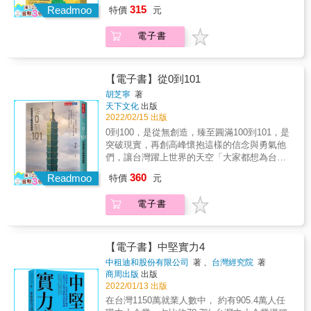
為；他們重蹈歷史覆轍，踏上菸草大廠鋪成的
木 如何絕處逢生，創造出超越「玩具」的價值
315
引領風潮的Juul為何崩壞，被視為愚弄父母、
Readmoo
特價
元
道路，推出搶眼廣告、派代表進入校園，最後
締造與科技巨擘GAFA匹敵的超高經營效率？
讓孩子上癮的邪惡帝國，淪落到估值腰斬、大
還接受美國最大菸商的幾十億美元；他們試圖
揭開世紀玩具的不朽之謎！ 學習全球第一玩具
幅裁員的地步？一切要從一次抽菸小憩開始說
電子書
在華府建立勢力與影響力，卻激怒手握他們生
品牌的經營成功法則 你一定玩過樂高，但你也
起。 詹姆斯・蒙西斯和亞當・波文是史丹佛兩
殺大權的監管單位；他們迷失於成功與財富的
許不知道： 任天堂、TOYOTA、Google、
個胸懷大志的研究生，兩人在課後的吞雲吐霧
追求，在這輛火車滑出軌道時從未用力踩煞
MIT、NASA⋯⋯都與樂高有著出乎意料的關
之間夢想一種戒菸方式，最後的成品就是
車；他們的短視不僅導致青少年成癮疫情，也
聯！ 樂高是現在世界上最大、利潤最高的玩具
【電子書】從0到101
Juul：一個外型時尚摩登的裝置，可以把尼古
引來大眾的放大檢視。 《時代》雜誌記者潔
製造商，它曾被美國《財星》雜誌評為「世紀
胡芝寧
著
丁蒸發成方便吸入的濃烈劑量。憑著這個裝置
米・杜夏米一路追蹤蒙西斯與波文創造Juul的
玩具」，更獲選為「全球最具影響力的品
天下文化
出版
所建立的Juul Labs，很快就成為估值380億美
過程，從兩個深具公衛遠見的人才和矽谷奇
牌」，蟬聯「全球最佳聲譽企業」的寶座。在
2022/02/15 出版
元的新創企業，但同時也招來廣大批評，指責
才，演變成美國最受爭議的生意人。透過嚴謹
COOVID-19疫情下依然逆勢成長，營收屢創新
0到100，是從無創造，臻至圓滿100到101，是
他們讓美國整個未成年新生代對尼古丁成癮。
的報導、清晰的文字，《電子菸揭祕》讀來就
高。 轉型創新必看！ 面對時代新趨勢，向玩具
突破現實，再創高峰懷抱這樣的信念與勇氣他
可以說，詹姆斯和亞當從一開始就犯了錯。 他
像非虛構的驚悚作品，透過Juul戲劇性的崛
龍頭學習變與不變的經營哲學 1932年創立於丹
們，讓台灣躍上世界的天空「大家都想為台灣
們把Juul行銷成眾人垂涎的東西，而不是可能
起，講述一個更宏觀的故事&mdash;&mdash;
麥的樂高，發展至今近90年，在發展初期幾乎
做一點事，讓台灣站上世界舞台。另外，透過
救人命的公衛手段；他們在外界對青少年濫用
關於大企業、菸草大廠，以及好到不真實的商
360
無人料想到其產品對於成人，能夠像對於兒童
Readmoo
特價
元
讓世界一流廠商與台灣在地廠商合作，將國際
的憂慮開始上升時，沒有採取果斷作為；他們
品所付出的高昂代價。 本書特色 1. 作者以身為
一樣具有吸引力。除了玩具外，還跨足不同商
工程領域值得學習的專業技術留下來，提升台
重蹈歷史覆轍，踏上菸草大廠鋪成的道路，推
記者的敘述功力勾織事件始末，並加入本身及
業領域，包含電影、遊戲、主題樂園等。 在今
電子書
灣的營建技術水準。」——宏國關係事業副董
出搶眼廣告、派代表進入校園，最後還接受美
各方觀點，劇情片兼大爆料的說故事方式相當
日如此成就下，其實鮮少人知道，樂高曾幾度
事長林鴻明「我們面對的是一場世界級的競
國最大菸商的幾十億美元；他們試圖在華府建
精采，很能吸引讀者。 2. 臺灣在今年修法，禁
陷入經營危機：因專利保護期結束，相繼產
賽。第一，必須要有一個故事；第二，要有自
立勢力與影響力，卻激怒手握他們生殺大權的
止電子菸在內等類菸品，但罰則不清且罰鍰輕
生，造成市場占有率急劇縮小；與《星際大
己的個性；第三，一定要有端得上檯面的格
監管單位；他們迷失於成功與財富的追求，在
【電子書】中堅實力4
微。國健署資料顯示，2018年青少年電子菸使
戰》、《哈利波特》等知名 IP 合作，急於改革
局。」——建築師李祖原台北一〇一的催生
這輛火車滑出軌道時從未用力踩煞車；他們的
中租迪和股份有限公司
著 、
台灣經究院
著
用率4.2%，較前一年增幅超過五成，即約有5
卻導致樂高一度面臨破產⋯⋯ 在這些危機中，
者：林鴻明打造一棟傳世建築，是宏國關係事
短視不僅導致青少年成癮疫情，也引來大眾的
商周出版
出版
萬7000名青少年使用者，顯見電子菸在不遠的
樂高如何活用原有的創造性，提高商品價值的
業副董事長林鴻明從小的夢想。這個夢想，就
放大檢視。 《時代》雜誌記者潔米・杜夏米一
2022/01/13 出版
未來也會是臺灣家長普遍關切的議題。 3. 作者
產品開發、品牌養成、培育廣大粉絲群、進行
在政府推動亞太金融中心的計畫之下，逐漸有
路追蹤蒙西斯與波文創造Juul的過程，從兩個
在台灣1150萬就業人數中， 約有905.4萬人任
掌握大量第一手資料與外界難以窺知的內幕，
異業合作等策略，突破經營困境，創下高收
了輪廓。一九九七年，台灣首例建築BOT案
深具公衛遠見的人才和矽谷奇才，演變成美國