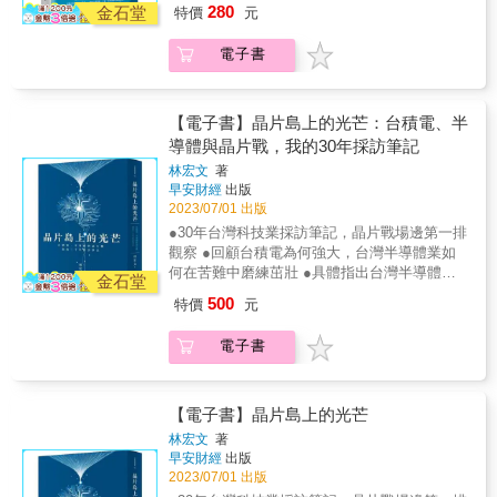
機的有效「傳承工具」，超前部署、同心協力
本具有定義性的書籍。《暗黑原則》是一部緊
廠，對日本現有主力產業汽車、機械人、工業
280
數百次內部和周邊人士的訪談，帶領讀者進入
金石堂
特價
元
業，排列於後的九家競爭同業相較，已搶佔了
彷彿打電玩！ 5. 總結輝達之道與黃仁勳管理哲
打造家族專屬的「傳承模式」，帶領家族企業
湊的非虛構驚悚小說。 布萊恩‧伯瑞（Bryan
自動化、生物醫藥、智慧家電生存及未來發展
一個充滿故事的房間：美國前FBI局長詹姆斯・
先機。然而，因應這四大特性的變化與需求，
學、金句 書結尾總結出「黃仁勳管理哲學」，
繼續迎向未知的挑戰……★第一本針對「臺灣
Burrough） 《門口的野蠻人》（Barbarians at
的關鍵性。針對台積電在美國亞利桑那設廠，
科米親吻達利歐的戒指、現任賓州參議院候選
電子書
如何在「光電傳導」、「元件更微小化」、
精選25則自我激勵、管理團隊、經營公司的原
家族企業傳承」的法律專書★50年法律執業觀
the Gate）作者這是一個關於華爾街最有名人
所謂「去台化」，也提出了另類分析，它其實
人大衛・麥考米克飲用「酷樂水」，以及一群
「第四類半導體材料商品化」等幾個先進領
則。對每個讀者、創業者、經營者都是無價的
察與經驗淬鍊，點出家族企業面臨的挑戰引領
物的經典美國故事—或者說他看似的樣子。
關乎美國在軍事太空繼續領先的重要性。隨著
難忘角色在他們魅力領導者的注視下，與自身
域，再求突破，以填補這10% 不足的能力，未
一課。 ◎專業推薦 摩根．豪瑟／《致富心態》
臺灣企業家重新思考傳承布局與企業轉型能夠
《暗黑原則》同時讓人震驚和娛樂。 菲利普‧邁
AI這波的廣泛應用趨勢，各個先進國家工商業
的心理和道德極限作鬥爭。 這是一個警示故
來還要繼續努力。一一探討「護國神山」台積
作者 克里斯．米勒／《晶片戰爭》作者 馬修．
預知爭端，才能解決爭端！萬國法律事務所粹
耶（Philipp Meyer） 《美國銹跡》（American
【電子書】晶片島上的光芒：台積電、半
未來十年，如果沒有追上AI、經濟、產業競爭
事，對於任何堅信賺取大量金錢與揭示人性原
電與全球經濟產業發展不能沒有台積電的真相
柏爾／《元宇宙》作者 「本書深刻剖析『輝達
鍊50年的爭議處理經驗，透過２１堂課╳４大
Rust）和《兒子》（The Son）的暢銷書作者
導體與晶片戰，我的30年採訪筆記
力將落於下風，本書作了許多描述、分析。由
則有任何關聯的人。【推薦人】瓦基｜「閱讀
！．專訪：台積電劉德音董事長、台灣DRAM
崛起』這個當代最精彩非凡的企業故事。」
利害關係人的角度╳８大傳承工具的使用時
我讀過最具爆炸性、令人耳目一新的商業書籍
於全球90%先進晶片掌握在台積電手裡，台積
前哨站」站長李全興（老查）｜數位轉型顧問
林宏文
著
教父高啟全．針對台積電在美國亞利桑那設
――《致富心態》作者摩根．豪瑟 「《輝達之
機，解開看似難解又神祕的傳承議題。隨著臺
—而且也是最有趣的。 布萊利‧霍普（Bradley
電一旦受到外力影響，停止供應先進晶片，對
早安財經
出版
李麗美 Limei Lee｜旅美書評人許繼元
廠，所謂「去台化」，提出另類分析，它其實
道》是一部引人入勝的歷史，講述輝達意外崛
灣家族企業的蓬勃發展，財富累積遍及全球，
Hope） 《紐約時報》暢銷書《鯨吞億萬》
2023/07/01 出版
全世界的經濟、產業，將是一場大災難！台積
Mr.Market 市場先生｜財經作家游庭皓｜財經直
關乎美國在軍事太空繼續領先的重要性。．台
起到立於科技界顛峰，並有力證明了創辦人黃
如何把家族財富、價值觀及家族治理模式代代
（bestseller Billion Dollar Whale）的共同作者
電可以說因應大環境的需要，從90 年代技術自
播主雷浩斯｜價值投資者/財經作家【各界好
●30年台灣科技業採訪筆記，晶片戰場邊第一排
積電10年內仍無對手，全球化布局解析
仁勳名列史上偉大的CEO之林。」 ――《晶片
相傳，成了企業家們迫在眉睫的難題，尤其臺
毀滅性……充滿令人愉快的可怕軼事。 貝瑟尼‧
主研發開始，經過三十幾年，已打好了精密晶
評】終於，億萬富翁哲學家國王的時代有了一
觀察 ●回顧台積電為何強大，台灣半導體業如
戰爭》作者克里斯．米勒 「這是世界上最重要
灣七成的上市櫃公司都是家族企業，許多第一
麥克林（Bethany McLean） 《房間裡最精明
片量產高良率的基樁，為AI 化時代的來臨，做
本具有定義性的書籍。《暗黑原則》是一部緊
何在苦難中磨練茁壯 ●具體指出台灣半導體業
的公司之一輝達的迷人歷史，以及它為何成就
代創辦人已面臨退休交棒的問題。知名法律事
金石堂
的人》（The Smartest Guys in the Room）的
好了九成九的準備，跟全球Top10 半導體產
湊的非虛構驚悚小說。 布萊恩‧伯瑞（Bryan
不會被取代的優勢，以及可能面臨的挑戰 台灣
偉大。作者巧妙地講述了輝達令人難以置信的
務所萬國法律將帶你一探家族傳承的法律攻防
暢銷書作者這是一本好書……每個人都應該
500
特價
元
業，排列於後的九家競爭同業相較，已搶佔了
Burrough） 《門口的野蠻人》（Barbarians at
半導體業的實力與挑戰，一位資深科技記者的
成就和深具啟發性的失敗，並捕捉了創辦人、
戰，從臺灣家族企業特有的問題，提出妥適的
讀！ 卡拉‧斯維舍（Kara Swisher） 播客
先機。然而，因應這四大特性的變化與需求，
the Gate）作者這是一個關於華爾街最有名人
30年觀察 從Made in Taiwan到Made by Taiwan
科學家和員工的獨特理念、動機和賭注。」
傳承工具，圖解與對照現實生活中的真實案
《Pivot》的聯合主持人這是一本極好的書，內
電子書
如何在「光電傳導」、「元件更微小化」、
物的經典美國故事—或者說他看似的樣子。
夏韻芬《理財生活通》、環宇電台《陽明交大
&mdash;&mdash;馬修．鮑爾，《元宇宙》作
例，為您的財富、資產、傳承打下穩固基礎！
容充滿了令人不舒服的細節……是有關華爾街
「第四類半導體材料商品化」等幾個先進領
《暗黑原則》同時讓人震驚和娛樂。 菲利普‧邁
幫幫忙》、《小馬哥說財經》等媒體與podcast
者
【８大傳承工具】如何利用贈與、遺囑這類傳
的最佳書籍之一。《暗黑原則》是完美的憤怒
域，再求突破，以填補這10% 不足的能力，未
耶（Philipp Meyer） 《美國銹跡》（American
專訪！ 作者林宏文浸淫科技業三十年，在場邊
承工具預先安排家族財富與企業？如何善用控
閱讀。 《紐約時報》（New York Times）書評
來還要繼續努力。一一探討「護國神山」台積
Rust）和《兒子》（The Son）的暢銷書作者
第一排見證台灣半導體業從成長、茁壯到光芒
【電子書】晶片島上的光芒
股公司、閉鎖性公司來防止股權過於分散或落
柯普蘭這位機智而有趣的作家，將一把火燒向
電與全球經濟產業發展不能沒有台積電的真相
我讀過最具爆炸性、令人耳目一新的商業書籍
四射。他根據過去的採訪筆記與評論，透過台
入外人之手？如何運用基金會的功能來傳承家
林宏文
著
達利歐作為華爾街天才的名聲……結果是對無
！．專訪：台積電劉德音董事長、台灣DRAM
—而且也是最有趣的。 布萊利‧霍普（Bradley
積電成功背後的故事、張忠謀的管理哲學、競
早安財經
出版
族理念、價值與文化？如何設立信託讓後代得
約束的財富與不理智的愚蠢，碰撞出極具娛樂
教父高啟全．針對台積電在美國亞利桑那設
Hope） 《紐約時報》暢銷書《鯨吞億萬》
爭策略與傳承交棒等第一手觀察，解讀在地緣
2023/07/01 出版
以生活無憂，同時又不違背傳承者的初衷？如
性的描繪。 《出版人週刊》（Publishers
廠，所謂「去台化」，提出另類分析，它其實
（bestseller Billion Dollar Whale）的共同作者
政治下，台積電的美日投資與合作、全球半導