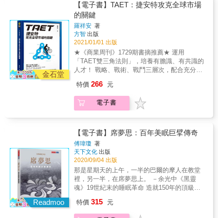
養人才的訣竅， 希望我可以把過去的經驗及自
目標要打造「鑽石級寢台列車」、提供米其林
【電子書】TAET：捷安特攻克全球市場
創的獨門武器「神奇的雙三角形」拿出來分享
等級餐車服務。此外，為迎接2022「鐵道觀光
的關鍵
&hellip;&hellip;」 & ★為什麼許多知名大廠做
旅遊年」，臺鐵也擬定五大鐵道旅遊策略：觀
羅祥安
著
不到，捷安特卻可以？ 臺灣的自有品牌不多，
光場站美學升級、觀光路線升級改造、觀光車
方智
出版
能全球經營的更少。巨大捷安特1981年在臺灣
輛升級計畫、禮賓場域服務升級和區域鐵道旅
2021/01/01 出版
推出自有品牌，並從1986年開始全球在地化的
遊中心，目標要讓鐵道之旅成為國際觀光新賣
★《商業周刊》1729期書摘推薦★ 運用
耕耘，經過數十年的努力，成為自行車世界三
點。
「TAET雙三角法則」，培養有膽識、有共識的
大名牌之一，並在亞洲及歐美先進國家中扎下
人才！ 戰略、戰術、戰鬥三層次，配合充分賦
穩健的根基，許多外國人都以為「捷安特」是
金石堂
權＋主動當責， 讓團隊分工明晰，攻城略地毫
他們自己國家的品牌。 他們是怎麼做到的？ 在
266
特價
元
無後顧之憂！ & 巨大捷安特前執行長親自執
本書中，捷安特品牌創始人、巨大集團前執行
筆， 完整直擊捷安特熱銷全世界、達成全球在
長羅祥安除了分享他們從錯誤中摸索、累積出
電子書
地化的關鍵！ 首度由內部探索， 揭開捷安特獨
來的經驗，更首度揭開獨門武器「TAET雙三角
一無二的人才培養與團隊合作祕密！ & 「常有
法則」讓捷安特得以「自己的人才自己培
人來詢問，捷安特能在全球遠距經營管理及培
養」、打造超強競爭力、實現「全球在地化」
養人才的訣竅， 希望我可以把過去的經驗及自
【電子書】席夢思：百年美眠巨擘傳奇
的祕密。 & ★充分賦權＋主動當責，團隊合作
創的獨門武器「神奇的雙三角形」拿出來分享
成功關鍵 團隊想要高效運作，需要有清楚的戰
傅瑋瓊
著
&hellip;&hellip;」 & ★為什麼許多知名大廠做
天下文化
出版
略、戰術、戰鬥三個層次。誰決定戰略？誰負
不到，捷安特卻可以？ 臺灣的自有品牌不多，
2020/09/04 出版
責戰鬥？作者用兩個大三角形，教你清楚畫出
能全球經營的更少。巨大捷安特1981年在臺灣
團隊中的角色分工，從此戰鬥不再卡關。 在捷
那是星期天的上午，一半的巴爾的摩人在教堂
推出自有品牌，並從1986年開始全球在地化的
安特內部充分運用的這個TAET雙三角，能讓上
裡，另一半，在席夢思上。 －余光中《黑靈
耕耘，經過數十年的努力，成為自行車世界三
司充分賦權、部屬主動當責，整個團隊得以充
魂》19世紀末的睡眠革命 造就150年的頂級品
大名牌之一，並在亞洲及歐美先進國家中扎下
分溝通、分工合作，互信互助地授權與分責；
牌如果沒有SIMMONS席夢思你我可能仍舊睡
315
穩健的根基，許多外國人都以為「捷安特」是
Readmoo
特價
元
更重要的是，從此上司不必事必躬親、忙死自
在鋪著軟墊的木板上……SIMMONS席夢思 她
他們自己國家的品牌。 他們是怎麼做到的？ 在
己，部屬也不再唯唯諾諾、靜候聖裁，有膽識
是第一家機器化大量生產彈簧床墊的公司第一