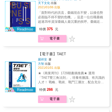
首創臺灣公部門第1個美學小組2019年，臺鐵首
天下文化
出版
驗。 ▍我還有更多關於屈臣氏的問題，應該如
波環島之星觀光列車改造後引起各界負評，一
2021/01/06 出版
何是好？ &rarr; 馬上將《街角的藥妝龍頭》放
場改造計劃，卻變成一場災難。臺鐵局局長張
「面對時代的洪流，臺鐵現在不變，以後也勢
入你的「購物車」，解開更多關於屈臣氏的疑
政源立刻決定成立「臺鐵美學設計諮詢審議小
必面臨不得不變的危機。」這是一位任職臺鐵
惑。 & 本書特色 & ★ 詳細檢視屈臣氏180年的
組」，以召集人角色，啟動臺鐵的美學復興運
超過35年資深臺鐵人最沉重的疾呼。臺鐵近年
歷史，一探屈臣氏如何挺過辛亥革命、二戰、
動，讓專業建議、美學元素在設計、建設計畫
來面臨無數次逆境與危機，但張政源局長上任
金融危機、新冠疫情等事件，化危機為轉機。
375
初期就導入，引領臺鐵員工建立自信，燃起社
Readmoo
特價
元
之後，展現帶領團隊正面迎戰、解決問題，先
★ 結合商業管理分析與歷史脈絡，隨著文字一
會大眾對臺鐵美學復興的火花與期待。・搶先
安內凝聚共識，再攘外與社會大眾溝通，突破
同體驗風雲變幻的商場拚搏，也跟著經歷大時
曝光3款列車設計理念介紹臺鐵環島觀光列車
電子書
過去既定的包袱與框架，將一個傳統組織架
代的驚心動魄。 ★ 從屈臣氏的策略中掌握零售
「鳴日號」的改造過程，回顧列車完成後在北
構，注入創新靈活因子，與時俱進，邁向組織
購物趨勢，了解屈臣氏如何保持領先地位於不
車大廳舉行的「鳴日—臺鐵美學復興FUTURE
變革，進而脫胎換骨、提升經營績效。本書將
敗，讓自己的企業管理知識更上層樓。
RENAISSANCE」活動，所帶來的正面評價和
透過八大改革，完整勾勒出臺鐵組織變革的全
【電子書】TAET
迴響；同時搶先曝光新購列車： 520輛「EMU
紀錄，從事件及管理學角度分析臺鐵改造過程
羅祥安
著
900空調通勤電聯車」與600輛「EMU 3000城
及產生的影響。
方智
出版
際電聯車」的傑出設計概念，三款列車三種氛
2021/01/01 出版
圍，成為臺灣鐵道上最美的移動風景，展現臺
★《商業周刊》1729期書摘推薦★ 運用
鐵百年商號的移動新美學。・瞄準美學復興2.0
「TAET雙三角法則」，培養有膽識、有共識的
計畫射出3支箭第一箭「臺鐵美學復興2.0」，
人才！ 戰略、戰術、戰鬥三層次，配合充分賦
短期目標包括車站減法美學、藍皮列車再生、
權＋主動當責， 讓團隊分工明晰，攻城略地毫
制服設計、台鐵便當店及禮賓候車室規劃；中
266
Readmoo
特價
元
無後顧之憂！ & 巨大捷安特前執行長親自執
長期目標鎖定集集、內灣、平溪等觀光支線改
筆， 完整直擊捷安特熱銷全世界、達成全球在
造，並新購60輛觀光列車。第二箭「資產開
電子書
地化的關鍵！ 首度由內部探索， 揭開捷安特獨
發」同樣要導入美學，打造具美感的建築。第
一無二的人才培養與團隊合作祕密！ & 「常有
三箭「鐵道觀光旅遊」，短期要開發代表臺鐵
人來詢問，捷安特能在全球遠距經營管理及培
美學形象的明星列車，創造品牌話題；中長期