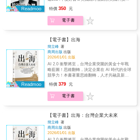
景化為獲利」的執行力如何完美接力。蘋果的
媒體女王凱拉．舒維瑟對矽谷產業巨頭的深度
350
偉大，不僅在於創造彩色電腦、iPhone與App
Readmoo
特價
元
揭密一代代的手機、人工智能、社交平台推陳
Store等劃時代產品，更在於有勇氣面對失敗，
出新，我們追逐潮流使用著從矽谷銷售的最新
並從中提煉出更強大的創新動能。透過這部最
電子書
產品，生活中的資訊、話題都離不開矽谷的科
權威的蘋果企業史，我們將看見科技如何釋放
技，然而我們卻從鮮少將目光從產品移開，把
每個人內在的創造能量，讓改變世界不再是少
注意力轉向製造、研發這些產品的企業，乃至
數人的特權。你知道不少蘋果的故事，但你知
更重要的，掌控這些科技企業的人。我們或許
【電子書】出海
道的，可能只是其中一半——▶車庫神話的真
能選出下一任總統，但絕對無法投票罷免袓克
簡立峰
著
相：蘋果從車庫誕生？沃茲尼克其實是在惠普
伯、馬斯克、貝佐斯。矽谷擁有獨特的能力，
商周出版
出版
的辦公桌上設計出第一台蘋果電腦的。車庫，
不只能改寫產業與技術，也能改寫自己的歷
2026/01/01 出版
只是後來用來出貨的地方。▶天價的800美元：
史。透過公關敘述、創辦人神話和「必然成
AI 2.0 衝擊將至，台灣企業突圍的黃金十年戰
蘋果其實有第三位創辦人。他在公司成立第十
功」的故事框架，許多決策被事後包裝為善意
略藍圖！思維翻轉，決定企業在 AI 時代的全球
二天，用800美元賣掉了自己的股份——那筆股
之舉，許多後果則被描述為創新過程中無可避
競爭力！本書著重思維翻轉，人才共融及新科
份，今天價值超過3500億美元。▶最有先見之
免的代價。凱拉‧舒維瑟寫《矽谷內幕》不是為
技運用，探討攸關企業未來的各項議題，是AI
明的失敗：那台被全世界嘲笑的牛頓掌上型電
379
了回顧成功，而是在故事被修正之前，留下原
Readmoo
特價
元
時代工作者必讀之作。Bonus 簡立峰的思考
腦，最終失敗收場。但它押注的ARM晶片，後
始的樣貌。科學、理性決策？這是人治的遊樂
練習題，讓你的想法出海！面對台灣五缺
來成了所有智慧型手機的運算核心。▶被遺忘
園 在繁雜的使用者同意條款中，我們不經意
電子書
（水、電、工、地、人才）的現實困境，以及
的世界第一：1994年，蘋果就推出了世界第一
間「自願」成為資料捐贈者； 以為「神經連
「看不見海」的海島慣性思維雙重夾擊，新創
台消費級彩色數位相機。這件事，幾乎沒有人
結」是人體與科學的精密計算？其實是馬斯克
面對的困境是出不了海的痛，成熟企業則面臨
記得。透過本書，你能深刻感受，蘋果如何穿
讀完科幻小說後的靈感延伸； 谷歌曾認為創
如何從台廠變成跨國企業的挑戰。國際化（出
梭在人文藝術與科技的交會點，改寫人類生活
【電子書】出海：台灣企業大未來
作者不過是搜索引擎的燃油，試圖免費掃描全
海）已是突破「少國化」結構困境、求得永續
型態：－技術直覺：從圖形介面到多點觸控，
簡立峰
著
紐約的絕版書； 亞馬遜營運22年後才首次繳
經營的唯一活路。前Google台灣董事總經理簡
複雜技術如何變成人類本能。－勇於試錯：每
商周出版
出版
稅，而實體零售店則在雜稅和競爭壓力下倒
立峰，以其海洋思維和組建全球團隊的實戰經
一次挫敗，都成為下一個劃時代產品的養分。
2026/01/01 出版
閉。只要科技飛得夠快，監督的法律永遠追不
驗，提供了一份清晰的致勝戰略：拓展數位國
－跨界革命：橫跨電信、金融、醫療與晶片的
AI 2.0 衝擊將至，台灣企業突圍的黃金十年戰
上。多年來，凱拉的獨家報導讓矽谷管理層疑