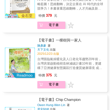
土、運用遠距協作，培養π型與具備GDP能力
連鎖重塑。－如何布局未來：AI與空間運算時
略藍圖！思維翻轉，決定企業在 AI 時代的全球
神疑鬼，甚至有人懷疑她躲在暖氣管偷聽；臉
的新世代，新創與老創合作，軟硬整合，實現
代的未來敘事。
競爭力！本書著重思維翻轉，人才共融及新科
書營運長雪柔．桑德伯格則說：「在矽谷寫備
軟體登峰。在台灣做影響世界的事，贏得永續
技運用，探討攸關企業未來的各項議題，是AI
忘錄的人都會開玩笑：『希望凱拉永遠別看到
379
大未來！台灣正站在一個關鍵的十字路口。面
金石堂
特價
元
時代工作者必讀之作。Bonus 簡立峰的思考
這個。』」對於想知道矽谷權力圈在想什麼的
對全球供應鏈重組、地緣政治衝擊，以及島內
練習題，讓你的想法出海！面對台灣五缺
人，D: All Things Digital 長期被視為必看的媒
「五缺」和少子化的結構性限制，我們必須正
電子書
（水、電、工、地、人才）的現實困境，以及
體，而在「科技 × 政治 × 權力」這個交集上，
視：出海，已是唯一的生存之道。★迫切危
「看不見海」的海島慣性思維雙重夾擊，新創
《On with Kara Swisher》是被高度關注、大量
機：被島嶼思維慣性困住的台灣人與台灣企業
面對的困境是出不了海的痛，成熟企業則面臨
轉述與引用的節目。自凱拉從《華盛頓郵報》
多數台灣人或台灣企業被慣性的「海島思維」
如何從台廠變成跨國企業的挑戰。國際化（出
入行，成為當時新聞界中報導初生網路的先行
【電子書】一棵樹與一家人
所困，日常生活中「看不見海」。這種慣性讓
海）已是突破「少國化」結構困境、求得永續
部隊，過去的三十年，凱拉採訪過矽谷每位
陳彥豪
著
我們在舒適的同溫層中陷入「內捲」的陷阱。
經營的唯一活路。前Google台灣董事總經理簡
「科技之王」，從賈伯斯、貝佐斯、馬斯克、
天下文化
出版
我們誤認為2,300萬人口的市場足夠大，從而錯
立峰，以其海洋思維和組建全球團隊的實戰經
蓋茲、桑德伯格到山姆．奧特曼與祖克伯，這
2025/12/23 出版
失了國際化的企圖心。最慘烈的警訊是：台灣
驗，提供了一份清晰的致勝戰略：拓展數位國
些科技王者都曾被她的辛辣言論逼到汗流浹
台灣面臨氣候暖化及人口老化等趨勢20年前，
新創在2015年的國際評比中，獨角獸為零，連
土、運用遠距協作，培養π型與具備GDP能力
背，其中祖克伯甚至是字面意義上的滿頭大
台灣房屋啟動植樹造林減碳計畫10年前，更建
當時崛起的越南、菲律賓都不只一家！這點明
的新世代，新創與老創合作，軟硬整合，實現
汗。她不僅揭開無數企業的漏洞，也逐步寫成
構了亞洲健康智慧園區打造優質健康環境 成為
確揭示了企業「出不了海」的結構性困境。舊
軟體登峰。在台灣做影響世界的事，贏得永續
這本集結三十年祕辛的矽谷黑帳本。她的報導
台灣養生村之新典範台灣房屋 用「服務」定義
有的代工製造模式，在面對未來20年新生兒將
375
大未來！台灣正站在一個關鍵的十字路口。面
Readmoo
揭露科技界的驕傲、盲點、偏執與不負責任，
特價
元
ESG+本書呈現台灣房屋四十年來的發展歷史，
降至4～5萬的衝擊下，恐將難以持續。當企業
對全球供應鏈重組、地緣政治衝擊，以及島內
但她也以樂觀的態度，認為科技有潛力幫助解
從植樹造林、提倡友善農法，到打造新世代健
繼續固守在島內，未來不只是製造業，島上百
「五缺」和少子化的結構性限制，我們必須正
決世界的問題。只是這個產業需要企業和用家
電子書
康養生宅，所走過的痕跡，以及堅守誠信、專
工百業都將面臨人才與消費人口短缺的危機。
視：出海，已是唯一的生存之道。★迫切危
以更深思熟慮和嚴謹的態度，來鑄造出更好的
業、創新、共好的核心價值。台灣房屋將
若不願被島嶼的邊界困死，現在就必須將「農
機：被島嶼思維慣性困住的台灣人與台灣企業
未來。即使與此同時，全新的AI科技已帶著下
ESG+理念融入仲介服務，讓「家」成為跨越世
民心態」徹底轉向「航海家心態」。 ★翻轉思
多數台灣人或台灣企業被慣性的「海島思維」
一波改變登上世界舞台。《矽谷內幕：科技、
代、溫暖人心的意義；而台灣房屋也秉持初
維：黃金十年的突圍戰略藍圖AI 時代的到來，
【電子書】Chip Champion
所困，日常生活中「看不見海」。這種慣性讓
權力與真相的現場紀實》獻給所有關心科技、
心，以專業、貼心、服務力，成為台灣人最安
是台灣錯過網路浪潮之後迎來的新契機，我們
Owen Hung-Wen Lin
著
我們在舒適的同溫層中陷入「內捲」的陷阱。
權力、媒體與未來的人。
心、最值得信任的一股力量。
或有可能迎來「黃金十年」。我們必須把握這
早安財經
出版