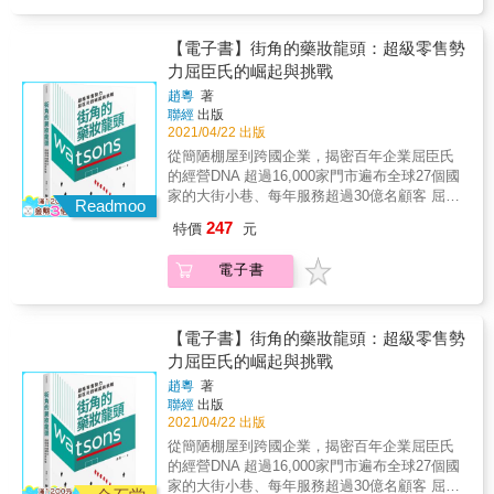
說： 這本書，是我們人生的「聖經」！ ----------
藉由他的現身說法，讓人了解在成功傳奇的背
當一個人活到52歲，人生還有機會嗎？ 你最好
後，他也是一位前衛的先驅者、熱情的創業
相信有。 把麥當勞以連鎖店方式推向全世界的
【電子書】街角的藥妝龍頭：超級零售勢
家，更是個天生會說故事的人。 無論是渴望改
雷‧克洛克，創業時已經52歲。 他原本只是一位
力屈臣氏的崛起與挑戰
變、或想要研究商業模式的讀者，都可以藉由
銷售「奶昔攪拌機」的業務員，經常往來於全
本書點燃心中的創業魂，也能深入了解成功者
趙粵
著
美各城市。 直到他52歲時，在洛杉磯東部看到
不只要懂得把握機會，更需要努力不懈，有所
聯經
出版
麥當勞兄弟所經營的速食漢堡店，驚為天人，
堅持。 雷‧克洛克的名言： 想了解對手的營運
2021/04/22 出版
進而把這家店以連鎖加盟店的形式擴展到全世
狀況，只要瞧他們的垃圾桶就好。 我無法阻止
從簡陋棚屋到跨國企業，揭密百年企業屈臣氏
界。 作者在書中詳述自己的人生、創業的起
對手模仿我的風格、偷走我的計畫，但是他們
的經營DNA 超過16,000家門市遍布全球27個國
點，以及身為一位創業者所面臨的點點滴滴，
偷不走我腦子裡的想法。因此，我總是能領先
家的大街小巷、每年服務超過30億名顧客 屈臣
包括創業初期的種種困難、合約的陷阱、培養
Readmoo
他們一哩半。 青澀是成長的動力，成熟是衰敗
氏如何成為生活中最可靠、令人感到安心的藥
供應商和加盟業者、組織擴大的挑戰、競爭者
247
特價
元
的開始。 如果人生是個漢堡，工作就是中間的
妝店？ & ★第一本屈臣氏專書，從頭開始，揭
兵臨城下的因應之道，以及暢銷商品的發想法
漢堡肉。對我來說，工作就是玩樂。 若是真心
開零售藥妝界巨人的祕密 ★藥妝市場競爭越來
（麥香魚、大麥克、蘋果派）等。 本書是麥當
電子書
想提供優質的服務給加盟主，就會記住他們地
越激烈，在康是美、日藥本舖、松本清的夾擊
勞創業者雷‧克洛克（Ray Kroc）的親筆自傳，
下室的格局、周圍巷弄的通行狀況等等，或許
下，屈臣氏如何保持其領先地位？ & █ 認識屈
藉由他的現身說法，讓人了解在成功傳奇的背
可因此建議他們更好的貯貨方式。 若要有所成
臣氏 1841年，彼得．楊（Peter Young）與亞
後，他也是一位前衛的先驅者、熱情的創業
就，必定得冒著失敗的風險；過程如果缺乏風
歷山大．安德信（Alexander Anderson）兩位
【電子書】街角的藥妝龍頭：超級零售勢
家，更是個天生會說故事的人。 無論是渴望改
險，成就也就不值得自豪，當然也不會快樂。
醫生，在第一次鴉片戰爭中，隨英軍登陸香港
力屈臣氏的崛起與挑戰
變、或想要研究商業模式的讀者，都可以藉由
島上環水坑口，並臨時搭建棚屋做為診所，提
本書點燃心中的創業魂，也能深入了解成功者
趙粵
著
供商船、水手與士兵診療服務與民生用品，此
不只要懂得把握機會，更需要努力不懈，有所
聯經
出版
即為屈臣氏藥妝的開端。180年後，屈臣氏的服
堅持。 雷‧克洛克的名言： 想了解對手的營運
2021/04/22 出版
務範圍已經擴展至全球超過27個國家，顧客遍
狀況，只要瞧他們的垃圾桶就好。 我無法阻止
從簡陋棚屋到跨國企業，揭密百年企業屈臣氏
及世界各個街角。 &hellip;&hellip;查看更多 &
對手模仿我的風格、偷走我的計畫，但是他們
的經營DNA 超過16,000家門市遍布全球27個國
█ 精選商品 早期，屈臣氏從販售成藥開始，再
偷不走我腦子裡的想法。因此，我總是能領先
家的大街小巷、每年服務超過30億名顧客 屈臣
來引進更多商品，如因應當時鴉片盛行的戒煙