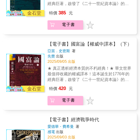
稅懲罰外人，而是仰賴自由交換、分工合作與
經典巨著，啟發了《二十一世紀資本論》的誕
秩序在社會各階層自然分配？●為什麼有些人只
彼此的聯繫與因果關係，指引讀者將指標融會
互利貿易的力量。《國富論》讓我們認清：市
生，不只是經濟思想的起點，更是一部洞察人
能享有過得去的待遇，有些人卻能過著奢華的
貫通、靈活運用。運用經濟指標，配合時間與
385
場不是零和遊戲，而是一場眾人共贏的創造過
金石堂
特價
元
性、揭露國家與市場互動關係的深刻著作！川
生活？●為什麼本來可以由一人完成的工作，分
複利這兩大利器加乘，將為你我的財富打造出
程。即使是現今龐大複雜的社會，其運作方式
普該補補亞當．史密斯的課了！市場不是只靠
工之後才能將財富普及到下層人民？●是什麼決
穩健恆久的成長之路。◎本書特色1.經濟指
仍依循《國富論》所提出的原則。身陷貧富日
電子書
貪婪驅動，更要仰賴信任。──《金融時報》這
定了黃金的價值？●在什麼情況下，勞動階級會
標，想看懂市場脈動的投資人必修！投資不能
益不均，充滿財政與貨幣幻覺的經濟變局裡，
個時代，我們比任何時候都需要讀亞當．史密
得到議價優勢，讓雇主願意主動提高薪資？ ●
靠短線情緒追漲殺跌、或是聽信明牌；真正懂
這部真正透析經濟本質的不朽經典，冷靜、理
斯的《國富論》！無論你是學生、一般公民、
為什麼法律永遠不可能適當調節工資，儘管政
投資、能長期獲利，要靠經濟指標來帶路。CPI
性地提出了能看清長遠大局的觀點，教會我們
創業者、政策制定者，或是對這個世界感到迷
府經常吹噓說辦到了？
【電子書】國富論【權威中譯本】（下）
、PMI 、失業率、GDP……等核心經濟指標，
抵抗短視近利的政策誘惑，理解自由貿易與個
惘的旁觀者，現在，正是時候重新打開《國富
能讓你判讀市場趨勢，校準投資方向，成功率
亞當．史密斯
著
人選擇的真正價值，也提醒我們：真正的經濟
論》，唯有理解經濟思想的起源，我們才能更
自然大幅提高。2. 人氣財經作家為初學者量身
先覺
出版
繁榮，來自開放與信任，而非恐懼與封鎖。本
清晰地看見未來。國家的富強，從來不是靠築
定做的12堂課本書循序漸進，由經濟指標的基
2025/09/05 出版
套書由「全台灣的經濟學老師」張清溪教授導
牆設限、以關稅懲罰外人，而是仰賴自由交
礎原理談起，依序說明核心指標的意涵及實務
★ 真正透析經濟本質的不朽經典！★ 華文世界
讀，譯文兼顧專業度與原作風格，詳實呈現亞
換、分工合作與互利貿易的力量。《國富論》
應用方式，進而融會貫通，綜合判斷，對入門
最值得收藏的權威譯本！這本誕生於1776年的
當．史密斯原著特點，為華文世界最完整、最
讓我們認清：市場不是零和遊戲，而是一場眾
者而言好讀又好用。3. 架構嚴謹，涵蓋完整面
經典巨著，啟發了《二十一世紀資本論》的誕
詳盡中文版。「下冊」收錄國富論〈卷四〉至
人共贏的創造過程。即使是現今龐大複雜的社
向內容涵蓋當前市場的經濟指標與投資原理，
生，不只是經濟思想的起點，更是一部洞察人
〈卷五〉● 為什麼政府不該對出口提供獎勵、
420
會，其運作方式仍依循《國富論》所提出的原
金石堂
特價
元
為讀者提供了一套結合總體經濟、產業分析與
性、揭露國家與市場互動關係的深刻著作！川
對進口設限？● 重商主義的癥結是什麼？● 何
則。身陷貧富日益不均，充滿財政與貨幣幻覺
投資心態的入門指南，幫助讀者奠定理解市
普可能沒讀過《國富論》，但如今全世界都該
謂亞當．史密斯的稅收四原則？● 如何讓人民
的經濟變局裡，這部真正透析經濟本質的不朽
電子書
場、掌握趨勢變化的關鍵基本功。◎專業推薦
讀一讀了！亞當．史密斯早在250年前就教會我
能夠為自己提供充裕的收入或生活物資？● 如
經典，冷靜、理性地提出了能看清長遠大局的
游庭皓（財經直播主）．財經捕手（總經專家
們，貿易不是零和遊戲。──經濟學家詹姆斯．
何讓國家有充裕的收入支應各項公共服務？●
觀點，教會我們抵抗短視近利的政策誘惑，理
／財經專欄作家）
普萊斯（James Price）這個時代，我們比任何
要怎麼做到讓資源有效分配、實現真正的正義
解自由貿易與個人選擇的真正價值，也提醒我
時候都需要讀亞當．史密斯的《國富論》！無
與公平？
【電子書】經濟戰爭時代
們：真正的經濟繁榮，來自開放與信任，而非
論你是學生、一般公民、創業者、政策制定
愛德華・費希曼
著
恐懼與封鎖。本套書由「全台灣的經濟學老
者，或是對這個世界感到迷惘的旁觀者，現
感電
出版
師」張清溪教授導讀，譯文兼顧專業度與原作
在，正是時候重新打開《國富論》，唯有理解
2025/09/03 出版
風格，詳實呈現亞當．史密斯原著特點，為華