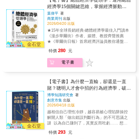
【搶兌】金圓券風暴 1948年上海金圓券風
獨立戰爭、武裝革命、示威暴動……所有重大
多長？管制房屋租金，真的有益租屋族？醫療
細緻講解如何深入挖掘數據價值。數據分析真
經濟學15個關鍵思維，掌握經濟脈動與
潮爆發，貨幣信用體系崩解，民眾成群結隊排
歷史事件背後，幾乎都有不為人知的「稅務問
保險會造成醫療服務品質下降？這些與我們生
的能改善現況嗎？這是一本為「想解決問題的
商業全貌，及早布局投資與生活
在銀行門口等著擠兌黃金，企圖保值，俗稱
題」所致。當稅收失衡，社會必然動盪；當稅
葉偉平
著
活息息相關的問題與決策，都能在經濟學中找
人」寫的書！很多人看到「時間序列分析」就
「軋金子」。 法國著名攝影家布列松在上
商業周刊
出版
制重塑，世界秩序也將隨之改寫。
到答案。從未有一門學問比經濟學更與我們息
聯想到複雜的微積分與統計術語，因而望而卻
2026/04/20 出版
海街頭拍攝擠兌人潮，照片題名〈一日將盡，
息相關，經濟學是日常生活中各種權衡取捨的
步。《圖解時間序列分析》是一本專為不擅長
排隊的人們仍抱持希望能買到黃金〉，捕捉到
★15年全球長銷經典‧總體經濟學最佳入門讀本
依據，小至租屋還是買房、投資時是選擇股票
數學、卻想把資料分析用在實務中的讀者所寫
民眾在權錢亂世裡的無奈風景。★★＿＿時光
《漫步華爾街》作者、媒體、教授齊聲推薦
還是債券；大至國家財政規劃、年金改革方案
的入門到應用書籍。透過漫畫故事與大量圖
洪流，這些關鍵字必須重新認識….＃公債狂
★《華爾街日報》首席經濟評論員教你通盤理
等，每一個決定都牽涉到了資源分配，直接影
金石堂
解，帶你一步步理解時間序列分析的核心概
熱 ＃擠兌恐慌 ＃白銀風潮 ＃銀本位制
解：全球趨勢→國家經濟→個人財務的相互影
響我們的生活水準，然而資源並非無窮無盡，
念，並實際應用在銷售分析、廣告成效評估、
280
特價
元
＃金本位制 ＃紅頂買辦 ＃銀行公會 ＃金
響，在複雜多變的市場中掌握機會、做出精準
如何將有限的資源做最有效的配置，就是經濟
未來預測與廣告預算最佳化等真實商務場景本
融掮客 ＃銀行保險 ＃一元起存＃信交風
決策。全球的自動提款機如何運作？聯準會出
學關注的核心。經濟學一點也不複雜，也不難
書透過圖解＋漫畫＋Python 實作的方式，將複
電子書
潮 ＃幣制改革 ＃申新七廠 ＃三色銀行
現的前因後果是？影響匯率波動的長短期因素
理解。真正困擾我們的是故作艱深的專有名詞
雜的概念轉化為直覺可理解的圖像與故事，讓
家 ＃中國徵信所＃軋金子 ＃頂房子 ＃停
有？經濟學界眾聲喧嘩，少數的明確共識是？
和繁雜的形式。美國當代傑出的自由主義經濟
讀者在沒有深厚數學背景的情況下，也能掌握
兌令 ＃金圓券風暴 ＃金圓券 ＃法幣 ＃
冰島與愛爾蘭在金融海嘯後，為什麼命運大不
學大師，芝加哥經濟學派代表人物，史丹佛大
時間序列分析的思考方式與實務流程書中以一
特券 ＃股災★★＿＿年表，生平一覽表。引
同？金融界的青少年是指？作者葉偉平從小在
【電子書】為什麼一直輸，卻還是一直
學胡佛研究所資深研究員湯瑪斯‧索維爾以最貼
家家電製造商為舞台，跟著兩位資料分析人員
經據典，珍貴書信，檔案照片！上海金融大事
退休經濟學家母親的薰陶下，零用錢跟著通膨
賭？聰明人才會中招的行為經濟學，破解
近日常生活的語言和簡明的實例解說經濟學的
的視角，從「先把資料畫成圖」開始，逐步學
年表，提綱挈領！上海銀行家生平一覽表，群
連動。後具有經濟和新聞雙重專業，在超過三
基本原理，沒有複雜的圖表公式、難懂的術語
盲目投資、衝動消費、決策偏誤的心理陷
會：• 如何拆解趨勢、季節性與殘差• 如何建立
博學知識研究會
著
像全解！大量珍貴書信與照片，一次曝光，如
十年的財經新聞歷練中，擅長為沉悶、艱澀的
與枯燥的實證，讓你在充滿趣味的閱讀過程
ARIMA 與 RegARIMA 模型，以及其實際用途
創意市集
出版
阱，創造常勝人生賽局
臨歷史現場！本書特色1. 罕見金融史議題，呈
總經知識降低門檻，協助你從財經迷霧中，撥
中，學會這門專業知識體系和分析工具，掌握
2026/04/18 出版
與限制• 如何分析廣告的即時效果與延續效果•
現政治權力與金融勢力的博弈，秘辛處處：
雲見日：從總體經濟角度，解釋人們、企業與
經濟社會的運轉規律。讀完本書，你將能瞭解
如何預測未來，並檢驗預測準確度• 如何判斷資
越相信自己理性冷靜，越容易被心理陷阱操控
以微觀檔案敘事，揭開宏觀歷史敘事佚失的另
政府之間的互動。讓你看懂國際經濟情勢，判
價格機制、利潤與虧損、投資與投機、銀行系
料是否適合進行時間序列分析• 如何同時評估銷
解開人類「做出錯誤判斷行為」的不可思議之
一面，呈現最瘋狂的權錢博弈專家──「蔣介石
讀市場訊號並重新規畫財富和人生。●看懂國家
統與政府管制等多個經濟學概念，掌握經濟學
售貢獻度、mROI 與成本• 如何用數學最佳化，
謎 以為自己賺到了，其實反而吃虧…… 想要
vs上海銀行家」各種交手細節，瞠目結舌，拍
經濟是否成功、企業是否值得投資短期來看，
金石堂
家才懂的分析工具與知識體系，面對媒體、政
找出最有效的廣告投放策略適合給• 想將資料分
避開風險，反而走上更危險的路…… 明明機率
案驚奇！2. 新出土檔案，解秘史上最亢奮金融
通膨和利率、消費者支出和企業信心都很重
293
特價
元
治家與學者的相關言論能保持警覺與懷疑，看
析應用在行銷、銷售或營運決策的人• 對時間序
很低，卻總相信自己佔優勢……日本讀者盛
事件： 細緻挖掘與爬梳近數十年陸續出土的
要。長期來看，國家經濟繁榮取決於人口、資
透人類經濟行為背後的思考邏輯，了解世界運