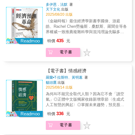
球突圍，回望過去四十多年令人心潮澎湃的中
器：【第一部｜打造鎖喉點】追溯經濟作戰的
多伊恩．法默
著
國經濟改革大潮。書中不僅講授金融知識，更
天下文化
出版
歷史演變與其現代化基礎。作者回顧從拿破崙
培養經濟學思維方式，無論是想看懂資本市場
2025/08/20 出版
到聯合國對伊拉克的禁運等舊方法，並指出其
波動的職場人，還是試圖在時代浪潮中錨定方
局限。接著，闡述美元在全球金融體系中的核
《金融時報》最佳經濟學新書李國偉、游庭
向的創業者，亦或面臨學業擇業、投資理財等
心地位，以及美國如何利用其對這套「看不見
皓、Rachel Chen勞倫斯．桑默斯、羅聞全等各
現實問題的讀者，都能在這充滿煙火氣的經濟
的基礎建設」的控制力。911事件後，美國財政
界權威一致推薦複雜科學與混沌理論先驅多伊
課裏，找到屬於自己的財富認知升級路徑。
部開始將這些經濟力量武器化，並透過制裁北
恩．法默，顛覆傳統經濟思維的重磅之作！當
435
Readmoo
特價
元
韓進行了初次試驗。【第二部｜伊朗與核彈之
氣候變遷惡化、金融市場動盪、社會不平等日
爭】詳細描寫美國如何運用經濟武器對抗伊朗
益加劇，我們依舊仰賴過時的經濟模型，假設
電子書
核武野心。以史都華・李維為首的財政部官
人完全用理性思考、行為可以預測，這樣的理
員，透過「耳語運動」和次級制裁，成功說服
論早已無法提供有效的指引。預測未來，不能
國際銀行和企業與伊朗斷絕往來。儘管最初效
靠過時的理論法默在學生時期即運用混沌理論
果有限，但在美國國會的強硬施壓下，制裁範
破解輪盤機率，挑戰賭場規則；畢業後創立全
【電子書】情感經濟
圍最終擴大到伊朗中央銀行與石油出口，導致
球最早的量化投資機構之一。他一生致力打破
羅蘭•T‧拉斯特、黃明蕙
著
伊朗經濟崩潰，迫使其回到談判桌。【第三部
主流經濟學的迷思，倡議一場結合科學革命與
貓頭鷹
出版
｜俄羅斯的帝國擴張】描述美國及其盟友如何
現實洞察的經濟學革新。真正的經濟模型，必
2025/08/14 出版
應對俄羅斯在2014年對克里米亞的入侵。美國
須反映人類的非理性與互動行為法默運用大數
為何AI不能完全取代人類？因為它不會「讀空
外交官丹・弗瑞德主導協調歐洲盟友的任務，
據、強大運算能力，結合物理、生物與社會科
氣」◎正體中文版獨家收錄新增章節〈生成式
並設計出精準的「特定行業制裁」。儘管制裁
學等跨領域方法，打造能模擬複雜經濟行為的
人工智慧的興起〉◎掌握未來趨勢，預見股市
未能阻止普丁的侵略，但馬來西亞航空MH17班
動態系統。他領導的團隊在新冠疫情初期所做
脈動 隨著生成式AI如ChatGPT爆發，人工
機的空難促使歐洲國家加強制裁力度。這些制
336
出的經濟衝擊預測，遠比主流模型更貼近現
Readmoo
特價
元
智慧已走進我們的生活，開始逐漸取代，甚至
裁與油價下跌共同作用，導致俄羅斯經濟陷入
實。更真實的模型，才能帶來更準確的預測在
超越人類的思考能力。那些長久以來的老問題
嚴重困境，但普丁仍未撤退。【第四部｜中國
這個資料爆炸、變局頻仍的時代，我們需要新
電子書
又開始浮上檯面：哪些人會失業，哪些工作會
的科技稱霸野心】介紹中美關係從貿易摩擦升
工具來看懂未來、做出正確決策。《經濟預測
被取代？不斷被取代，也不斷創造新的機會取
級為技術競爭的過程。川普政府的中國政策鷹
革命》為企業、政府與關心未來的人士提供行