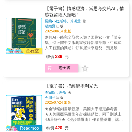
代是促進改變的過程，本書作者認為取代不一
派人士博明，將中國的經濟侵略視為對美國技
動方針，不論是應對金融危機、社會不平等、
定是壞事人類社會的經濟模式至少會有三次轉
【電子書】情感經濟：當思考交給AI，情
術霸權的生存威脅。描述美國如何透過出口管
氣候變遷，甚至是投資理財，都能發揮更準確
變：經濟1.0：實體經濟，以農工為主，雖有許
感就留給人類吧！
制，打擊華為和中興通訊等中國科技巨頭，凸
的預測能力，提前做好準備。各界推薦經濟學
多機器取代部分人類勞動力，提升生產效率，
顯美國在半導體供應鏈中所掌握的「鎖喉
是「人的行為」，在過去數十年，我們歷經了
羅蘭•T‧拉斯特、黃明蕙
著
但主要的經濟市場還是來自體力。經濟2.0：理
點」。這場科技技術戰促使全球供應鏈開始分
貓頭鷹
出版
量化寬鬆、肺炎疫情、能源轉型，再到現在的
性的時代，進入20世紀，機械人工智慧（比如
2025/08/14 出版
裂，並引發各國對經濟安全的重新思考。【第
AI革命，所有的傳統思維與方法都應該跟隨改
組裝汽車的機械手臂）更全面地取代基礎勞動
五部｜烏克蘭戰爭與經濟武器升級】講述拜登
變，我們需要新的判斷經濟的方式！——
為何AI不能完全取代人類？因為它不會「讀空
力，以體力為主的大量男性勞工失業。同時，
政府如何應對2022年俄羅斯全面入侵烏克蘭的
Rachel Chen，MacroMicro 財經M平方創辦人
氣」◎正體中文版獨家收錄新增章節〈生成式
更多優勢勞動力往需要腦力的產業集中，強調
行動。白宮官員預判入侵的可能，並與盟友協
本書實屬一項成就，我從中學到很多。經濟學
人工智慧的興起〉◎掌握未來趨勢，預見股市
STEM的專業工作（如分析師、工程師）成為
金石堂
調出包含制裁俄羅斯中央銀行和實施廣泛出口
界應該對法默的複雜系統方法抱持更開放的態
脈動 隨著生成式AI如ChatGPT爆發，人工
「思考經濟」時代的主流。經濟3.0：AI的分析
336
特價
元
管制的「零日制裁」方案。儘管最初有所保
度。我希望本書能夠啟發來自不同領域、關注
智慧已走進我們的生活，開始逐漸取代，甚至
能力已普遍地用來輔助人類的思考推理，當AI
留，但在戰事升級的壓力下，制裁力度不斷加
經濟問題的年輕學者。——勞倫斯．桑默斯
超越人類的思考能力。那些長久以來的老問題
可以完整取代人類的思維能力，亦即從分析到
電子書
大，最終形成對俄羅斯能源出口的價格上限，
（Lawrence Summers），前美國財政部長牛
又開始浮上檯面：哪些人會失業，哪些工作會
理解都做得比人類好的時候，將走入重視「情
目的在削弱其戰爭財源。【第六部｜世界經濟
津大學的頂尖複雜經濟學專家法默認為，我們
被取代？不斷被取代，也不斷創造新的機會取
感經濟」時代。情感經濟時代需要的是……情
的斷裂點】總結經濟戰爭時代的深遠影響。美
有能力且有必要採取更激進的方式……他表
代是促進改變的過程，本書作者認為取代不一
感智慧！ 今日我們已經可以感受到AI取代
國對俄羅斯和中國的經濟作戰，加速全球經濟
示，只要投入更多資源，就能在理解經濟體系
定是壞事人類社會的經濟模式至少會有三次轉
【電子書】把經濟學剝光光
人類思考，ChatGPT、Copilot還有更多生成式
的分裂與「去風險化」。這導致各國開始爭奪
方面取得重大進展。——馬丁．沃夫（Martin
變：經濟1.0：實體經濟，以農工為主，雖有許
AI讓部份的工作更有效率。等「情感經濟」時
查爾斯．惠倫
著
經濟安全，試圖擺脫對美國的經濟鎖喉點依
Wolf），《金融時報》副主編暨首席經濟評論
多機器取代部分人類勞動力，提升生產效率，
今周刊
出版
代到來，思維工作將更全面地由AI來執行，人
賴，例如美元和先進技術。作者總結，這個時
員法默是混沌理論的創始人之一，我想不出有
但主要的經濟市場還是來自體力。經濟2.0：理
2025/07/24 出版
類則往「與人溝通、建立關係、影響他人」等
代「不可能的三位一體」在於經濟相互依存、
誰比他更能幫助我們理解混沌。法默是物理學
性的時代，進入20世紀，機械人工智慧（比如
以情感為主的工作邁進。比如理財專員將數據
★全球暢銷書最新版，美國大學指定參考書
經濟安全和地緣政治競爭無法同時並存，並預
家出身，卻在金融和經濟領域擁有豐富的經
組裝汽車的機械手臂）更全面地取代基礎勞動
分析交給電腦處理，主要工作轉為維持與顧客
★★美國亞馬遜常年占據暢銷榜、兩千則以上
言經濟戰的結束可能導致大國衝突回到傳統軍
驗，他想讓複雜經濟學變得簡單易懂、迷人又
力，以體力為主的大量男性勞工失業。同時，
的關係。比如計程車司機依賴地圖app變得不會
4.6星好評★《漫步華爾街》作者墨基爾、諾貝
事對抗。
有趣。這是艱巨的任務，而他做到了！——羅
更多優勢勞動力往需要腦力的產業集中，強調
認路，工作重點將轉向維持乘客搭乘的身心舒
爾經濟學獎得主蓋瑞．貝克好評力推※為什麼
聞全（Andrew W. Lo），《適應性市場》
420
STEM的專業工作（如分析師、工程師）成為
Readmoo
特價
元
適（獲得app好評）。情緒回應能力才是讓一個
吸煙的人會為非吸煙者帶來龐大經濟利益？※