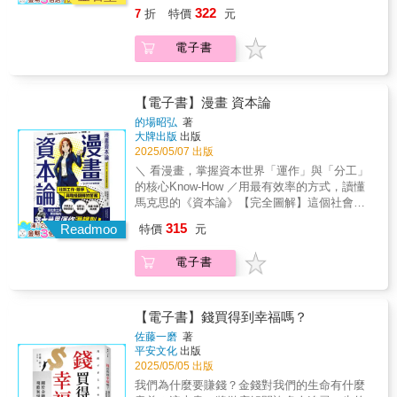
售價五成，iPhone為何賣這麼貴？因為你買的
界的運行規律： 省錢變浪費、花錢卻節
322
7
折
特價
元
是「信任」。 ◎錢存銀行最安穩，投資股
約、怎麼投資、怎麼投機、怎麼處理借
票有風險？有錢人想的跟你不一樣。 作者
貸？ 有錢人想的、做的跟你哪裡不一
電子書
謝宗博為知名財經作家， 擁有澳洲資深註
樣！ ◎陷入價格陷阱，所以你漏財
冊會計師、美國註冊管理會計師資格。 經
免費的YouTube、免費的接駁車、免費的優惠
常有讀者問他： 愛吃高檔美食、買名車、
券…… 你以為的免費，其實是讓你用別
買名牌包，旅行坐商務艙，花錢看昂貴演唱
【電子書】漫畫 資本論
的方式付費： 你的時間、精力、關注
會， 或是學別人炒黃金，買了一堆小金
度，都是你的財富之一。 買了卻沒穿過
的場昭弘
著
豆，這些花錢行為算漏財嗎？ 作者認為：
大牌出版
出版
的衣服、預繳了年費卻沒去過幾次的健身
不一定。經濟學中有個名詞叫「心理帳
2025/05/07 出版
房， 你以為的省，其實讓你花更
戶」， 即使生活比較奢侈，但只要花出去
多。 ◎有錢人算帳，成本比收益更重
＼ 看漫畫，掌握資本世界「運作」與「分工」
的錢能為自己帶來回報， 或是內心覺得這
要 通勤1小時，還是每個月多花2,000元
的核心Know-How ／用最有效率的方式，讀懂
筆錢花得值得，就不算漏財。 既然漏財不
住公司旁邊？ 假設你每小時可賺120元，
馬克思的《資本論》【完全圖解】這個社會就
等於愛花錢，什麼才算漏財？ 作者以生活
通勤來回2小時， 一個月（約21個工作
是這樣競爭、汰弱留強和累積財富的！ ★
315
化案例，帶你認識財富、投資、風險等經濟世
Readmoo
特價
元
日）就損失5,040元！ 多數人只關心賺多
日本NO.1商業漫畫，加值社科素養最快途
界的運行規律： 省錢變浪費、花錢卻節
少，卻忽略財富累積的最大敵人──成
徑 ★ 35幅視覺化彩頁圖表＋65主題專文&
約、怎麼投資、怎麼投機、怎麼處理借
電子書
本。 時間成本、機會成本、決策成本
名詞解說，不知不覺就消化了篇幅巨大的《資
貸？ 有錢人想的、做的跟你哪裡不一
等，都比金錢成本更重要。 ◎成功的關鍵
本論》 ★ 內容涵蓋：資本、商品、利潤、
樣！ ◎陷入價格陷阱，所以你漏財
不是能力高低，而是你的選擇 手上有閒
貨幣，以及生產、流通、消費的來龍去脈，職
免費的YouTube、免費的接駁車、免費的優惠
錢，該提前還房貸還是先投資？ 朋友找
場社會人必讀！【全年齡、零基礎適用】每個
【電子書】錢買得到幸福嗎？
券…… 你以為的免費，其實是讓你用別
我借錢，該借嗎？熟人間借錢，要承擔四種風
人出社會之前，就該懂的資本世界運作潛規
佐藤一磨
著
的方式付費： 你的時間、精力、關注
險，你怎麼選？ 雞蛋該不該放同一個籃
則！ 十九世紀經濟學家馬克思的《資本
平安文化
出版
度，都是你的財富之一。 買了卻沒穿過
子？保險從沒用到，還要繼續買嗎？ 人
論》，是一部傳閱百年、分析「資本如何對人
2025/05/05 出版
的衣服、預繳了年費卻沒去過幾次的健身
生中最大的成本就是做決策， 因為人會
類生活產生巨大影響」的經典，被譽為是「人
我們為什麼要賺錢？金錢對我們的生命有什麼
房， 你以為的省，其實讓你花更
選擇規避損失：可以不賺，但不接受吃
類文化遺產」。只不過，《資本論》的原著共