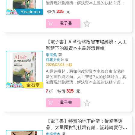
急劇增加。這次失敗並非巧合，是因為氣候危
能實現計劃經濟，解決資本主義的缺點？資本
市場將越來越緊縮，儲蓄可能是個好選擇如果
邊參考。內容豐富，幾乎涵蓋你可能會遇到的
機觸及資本主義的核心。只有使用技術並燃燒
主義自由市場制度已是人類社會絕對主流，但
新聞說降息？大可繼續投資，儘管物價動盪存
所有經濟議題。」──亞當．大衛森，NPR經濟
315
能源，繁榮和成長才有可能。不幸的是，來自
Readmoo
特價
元
其弊端明顯，讓人詬病。如失業、貧富差距、
在，仍比儲蓄穩定！◆關心政府想幹嘛！準備
新聞節目《金錢星球》共同創辦人「終於有一
太陽能和風能的綠色能源永遠不足以推動全球
經濟周期不穩定等問題，時至今日仍然無法完
價格控制？表面上想保護市場，但經常反而讓
本經濟學著作既不艱澀乏味，更不會讓你昏昏
成長。因此，工業化國家必須告別資本主義，
電子書
全解決。計劃經濟因人類無法處理龐大的市場
價格崩盤囤積重要原料（例如石油）？成本非
欲睡了。葉偉平以清晰易懂又生動有趣的方
努力實現僅止於消費回收物質的循環經濟。各
經濟數據，在歷史上被經濟學主流判定?無法實
常高，相關開銷又是全民買單？增加特定收
式，講述這門『沉悶的科學』，並揭示經濟概
界推薦黃涵榆（臺灣師範大學英語系教授）專
現。但有觀點認?，只要AI 的運算力和預測能
稅？這可能沒效，還讓中小企業雪上加霜……
念與機制如何影響我們的日常生活。這本好書
文導讀 「本書深富歷史啟發性，而且輕鬆易
力足夠?大，或許就能實現計劃經濟，彌補市場
通膨時代近在眼前，但一切失敗的應對與背後
【電子書】AI革命將改變市場經濟：人工
能幫助我們成為成熟且有經濟素養的公民。」
讀。」──德國廣播電台
經濟的弊端。AI確實能快速有效地給出令人滿
成因，歷史早有先例。看懂將要發生的事，理
──柏頓．墨基爾，《漫步華爾街》作者
智慧下的新資本主義經濟邏輯
（Deutschlandfunk） 「一本不可思議、發人省
意的答案，但這恐怕會打擊人類的自信，或過
解央行對策影響，知道通膨發生時，誰得利、
思的書。」──德國電視二台政治脫口秀節目
李湛侃
著
度依賴，從而放棄思考。如果人類做決定過分
誰倒楣......就能先一步思考對策、自保獲利！
時報文化
出版
《馬庫斯．藍茲》（Markus Lanz） 「這本書
被AI左右，這也會給社會上層干預市場經濟留
【本書特色】一本書搞懂通膨新常態，高風險
2026/02/03 出版
是當前議題的最佳之作，為政治辯論提供豐富
下空間。一旦市場機制被破壞，要再建立就需
時代的平民自救指南。看懂將要發生的事，就
的素材（和引爆點）。」──德國女性雜誌《碧
AI迅速崛起，將如何改變資本主義自由市場經
要付出發非常沉重的代價。當前市面上關於 AI
能先一步思考對策、自保獲利！
姬》（Brigitte） 「不同於其他財經書籍，這位
濟的運作與方向。人工智慧?大的預測能力，真
的書籍，多數聚焦在技術應用層面，或討論個
財經記者，以淺顯易懂的文字闡述了有關資本
能實現計劃經濟，解決資本主義的缺點？資本
人與社會該如何適應AI時代的來臨。相較之
金石堂
主義的複雜問題。」──薩爾廣播電台
主義自由市場制度已是人類社會絕對主流，但
下，本書選擇從經濟學的角度切入，嘗試分析
315
7
折
特價
元
（Saarländischer Rundfunk） 「本書以令人意
其弊端明顯，讓人詬病。如失業、貧富差距、
AI 普及化對資本主義體系未來發展所帶來的影
想不到的方式拓展讀者的視角，並激發進一步
經濟周期不穩定等問題，時至今日仍然無法完
響；究竟是推動還是衝擊？AI能否代替市場機
電子書
的思考與討論的空間。」──伯恩哈德．漢普
全解決。計劃經濟因人類無法處理龐大的市場
制，實現計劃經濟。
（Bernhard Hampp），《施瓦本郵報》
經濟數據，在歷史上被經濟學主流判定?無法實
（Schwäbische Post） 「赫爾曼以直截了當且
現。但有觀點認?，只要AI 的運算力和預測能
極具專業性的筆調書寫，讓我們更加清楚地認
力足夠?大，或許就能實現計劃經濟，彌補市場
【電子書】轉賣的地下經濟：從精準選
知到氣候變遷為我們帶來的巨大挑戰。」──專
經濟的弊端。AI確實能快速有效地給出令人滿
品、大量囤貨到社群行銷，記錄轉賣仔如
題作家克拉斯．克里斯托弗森（Claas
意的答案，但這恐怕會打擊人類的自信，或過
何嗅出商機，利用制度漏洞大量套利的買
奧窪優木
著