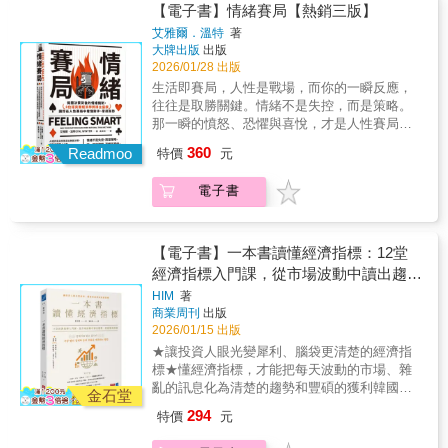
性、可以大量套利的商品不只有票券，囤貨與
【電子書】情緒賽局【熱銷三版】
書中，作者奥窪優木實際訪談轉賣仔，卻發現
轉賣現象開始擴大，寶可夢集換式卡牌遊戲
艾雅爾．溫特
著
了有別於想像的工作日常： 💰精於市場分析的L
（PTCG）、PS5主機、明星周邊、迪士尼樂園
大牌出版
出版
小姐，使用電子信箱漏洞，囤貨明星周邊並利
禮品……全部都是他們的目標！於是，這群人
2026/01/28 出版
用直播達成無庫存銷售，甚至被日本美妝公司
有了新的名字——「轉賣仔」。在ACG領域與
生活即賽局，人性是戰場，而你的一瞬反應，
邀請業配合作。 💰一個臨時搭伙的4人轉賣集
追星族中，轉賣仔惡行層出不窮，使用各種手
往往是取勝關鍵。情緒不是失控，而是策略。
團，用16張門票入場迪士尼樂園，反覆在各間
段大量獲取限時、限量商品，再轉以高價賣
那一瞬的憤怒、恐懼與喜悅，才是人性賽局中
禮品店掃貨，每人扛著15公斤商品在園區裡四
出，像是使用機器人程式大量購票、招工排隊
的致勝底牌！★本書入選國家文官學院「每月
處奔走。 💰被PS5轉賣仔啟蒙踏入轉賣一行的
360
代買限購商品、利用VIP制度取得高價商品轉
Readmoo
特價
元
一書」★8位諾貝爾經濟學獎得主盛讚推薦：湯
S先生，曾以轉賣二手市集便宜但高品質的商品
賣。轉賣仔為了賺飽荷包，而成為網路上人人
瑪斯．謝林（Thomas Schelling）、肯尼斯．
為目標。現在則使用假名大量購買地區折扣
叫罵的一群人，壟斷商品的行為已經成為現代
電子書
阿羅（Kenneth Arrow）、埃里克．馬斯金
券，以此購入高單價商品再轉賣獲利，以後想
經濟社會的病態現象。轉賣的高獲利讓人誤以
（Eric Maskin）、羅傑．梅爾森（Roger
學習中文，接觸更廣大的轉賣市場。 💰疫情期
為是一門輕鬆的交易，但在本書中，作者奥窪
Myerson）、小勞勃．盧卡斯（Robert
間，意外發現使用多家百貨公司的VIP制度可以
優木實際訪談轉賣仔，卻發現了有別於想像的
Lucas）、勞勃．歐曼（Robert J. Aumann）、
大量收購名酒並轉手賣出的田中先生，竟與需
【電子書】一本書讀懂經濟指標：12堂
工作日常：💰精於市場分析的L小姐，使用電子
阿爾文．羅思（Alvin Roth）、弗農．史密斯
要業績的百貨公司銷售員互利共生。田中先生
經濟指標入門課，從市場波動中讀出趨
信箱漏洞，囤貨明星周邊並利用直播達成無庫
（Vernon Smith）AI或許能為你推演出無數決
還將轉賣名酒得來的利潤全投資於高級手錶，
勢，把握獲利契機
存銷售，甚至被日本美妝公司邀請業配合作。
HIM
著
策，卻無法解讀人心的波動與情緒的力量，所
正在等待回收報酬的那一天。 本書完整記錄轉
商業周刊
出版
💰一個臨時搭伙的4人轉賣集團，用16張門票入
以你更需要本書，了解如何用情緒作為釋放訊
賣仔的「工作流程」，除了最基本的市場分
2026/01/15 出版
場迪士尼樂園，反覆在各間禮品店掃貨，每人
號的機制，才能在人性賽局中看懂對手、掌控
析、備貨與銷售，轉賣仔也得規避法律與風
扛著15公斤商品在園區裡四處奔走。💰被PS5
★讓投資人眼光變犀利、腦袋更清楚的經濟指
局勢！本書作者是享譽國際的賽局權威艾雅
險，建立起穩定的銷售管道與客群。一連串看
轉賣仔啟蒙踏入轉賣一行的S先生，曾以轉賣二
標★懂經濟指標，才能把每天波動的市場、雜
爾．溫特，他曾獲頒德國「宏博研究獎」
似與一般商業買賣無異的環節，展現了轉賣仔
手市集便宜但高品質的商品為目標。現在則使
亂的訊息化為清楚的趨勢和豐碩的獲利韓國人
（Humboldt Research Award），該獎項是頒
金石堂
精準的商業眼光，但也呈現轉賣仔巨額獲益
用假名大量購買地區折扣券，以此購入高單價
氣財經作家的12堂入門課，教你：關鍵經濟指
給外國學者的最高榮譽，旨在推崇獲獎者的終
下，對自由市場的衝擊。 💸好評推薦 身為一名
294
特價
元
商品再轉賣獲利，以後想學習中文，接觸更廣
標 × 長期策略 × 投資心態，養成看懂市場脈動
身學術成就。在書中，他將帶你走入一個個職
熱愛模型玩具的玩家，這幾年最無奈的時刻，
大的轉賣市場。💰疫情期間，意外發現使用多
的超前眼光 在資訊爆炸、行情波動的時代，投
場與生活中的情境，學會在關鍵時刻用對情