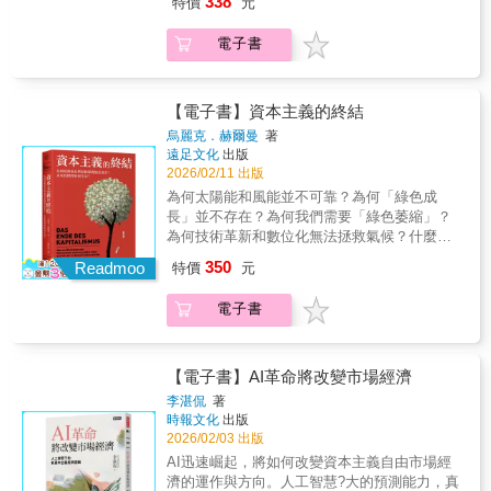
學。這本書富含許多日常經濟問題的案例與解
338
特價
元
反而會讓你賠掉更多未來？ 看透評價真相：為
萊斯，攜手世界銀行經濟學家弗拉卡羅利，告
只要掌握最關鍵的總經知識，就能看清大局、
釋。──瓦特‧威廉斯（Walter E. Williams），
什麼人寧可相信不認識的網民評論，也不信專
訴你在疫情後的地緣政治動盪時代，不得不了
聰明決策、活化資產。◎推薦（按姓氏筆畫排
喬治梅森大學經濟學教授經濟學的既定事實常
電子書
業廣告？ 不必懂數學，只要看清心理學盲點，
解的真相！★真正看懂通膨真相，拒絕盲目恐
列）王之杰｜《今周刊》研發長柏頓．墨基爾
讓許多人大惑不解。索維爾以堪稱經典的方
就能扭轉人生賽局，創造「少輸多贏」的結
慌★常見疑問１：政府大印鈔票讓錢變小，才
｜《漫步華爾街》作者劉瑞華｜清華大學榮譽
式，揭去這些事實的神秘面紗，使其容易理
果！
導致通膨？答：供不應求或供過於求，使市場
教授◎各界讚譽「本書雖然輕薄短小，但力量
解，甚至顯而易見。──大衛‧伯茲（David
動盪，才是大多通膨主因（印鈔票只是結果）
【電子書】資本主義的終結
十足。」──《邁阿密先鋒報》「篇幅短卻資訊
Boaz），卡托研究所（Cato Institute）副所長
常見疑問２：通膨讓東西變貴，所以這是壞
豐富，絕不無聊，還經常很幽默。非常容易閱
烏麗克．赫爾曼
著
事？答：當經濟成長、市場蓬勃時，物價、薪
讀，在一趟飛機旅程中就能消化。」──川特．
遠足文化
出版
水會一起穩定上漲，這便是好的通膨壞的通膨
哈姆，《基督教科學箴言報》線上版「本書能
2026/02/11 出版
是？物價和薪水成長速度脫鉤，讓你感到「萬
夠成功以『更經濟』的方式解釋經濟學，應歸
為何太陽能和風能並不可靠？為何「綠色成
物齊漲」！而對欠債的人來說，通膨甚至是好
功於作者的知識與寫作能力，這令我非常佩
長」並不存在？為何我們需要「綠色萎縮」？
事——當錢變小了，要還的錢也會縮水。常見
服。」──劉瑞華，清華大學榮譽教授「精選數
為何技術革新和數位化無法拯救氣候？什麼是
疑問３：為何通膨發生，央行就「升息」？這
據資料，文字描述平易近人，巧妙地融合了關
未來的生活方式？德國明鏡週刊（Spiegel）經
350
真的有用嗎？答：升息能讓錢變得難借（利息
Readmoo
特價
元
鍵的經濟史內容卻不會感覺像回到枯燥的經濟
濟類暢銷書烏麗克．赫爾曼繼《資本的世界
變高）並鼓勵大眾減少支出、投資。央行希望
學教室……是一本培養『經濟素養必讀佳
史：財富哪裡來？經濟成長、貨幣與危機的歷
靠冷卻市場來減緩通膨，卻往往忽略：當大眾
作』。」──《今日美國》「這是一本完美指
電子書
史》之後又一力作 民主和繁榮、更長的壽
變窮、政府補助支出減少，一般人生活將更艱
南。讓你不費吹灰之力就能理解經濟運作。葉
命、更多的平等和教育：資本主義產生了許多
難，物價也難以迅速回穩。★為什麼通膨會越
偉平的才華照亮了過往被術語與深奧公式籠罩
正面的影響。但同時，它也在破壞氣候和環
來越常發生、影響越來越廣？★全球化已導致
的角落。」──羅伯．萊許，加州大學柏克萊分
境，使人類的生存面臨危險。 「綠色成
【電子書】AI革命將改變市場經濟
世界過度分工：一個國家出了問題，整條供應
校公共政策名譽教授、前美國前勞工部長「忘
長」被認為是拯救之道，但經濟專家兼暢銷書
李湛侃
著
鏈就斷！各國的貿易戰也越演越烈：一言不合
了那些磚頭般硬邦邦的教科書吧，好好看看葉
作家烏爾麗克．赫爾曼對此提出反對：在她的
時報文化
出版
就封鎖商品、加關稅，衝擊價格！各種原因疊
偉平寫的這本。他寫得真好，非常吸引人。沒
新書中，她清楚而尖銳地解釋為什麼我們需要
2026/02/03 出版
加，使全球物價更容易陷入動盪，貨幣貶值恐
有人比他更有資格寫這本書了。」──默罕梅
「綠色萎縮」。 氣候危機日益嚴重，但實
AI迅速崛起，將如何改變資本主義自由市場經
成為常態。★身為一般人，我們能怎麼做？
德．艾爾–艾瑞安，安聯首席經濟顧問「這是一
際上卻什麼都沒有改變。溫室氣體有增無減且
濟的運作與方向。人工智慧?大的預測能力，真
★◆讀懂央行在幹嘛！當新聞說升息時，未來
本快速、有趣、易讀的書，你會想隨時擺在手