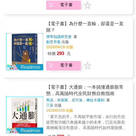
列分析有興趣，但被公式嚇退的初學者• 希望用
讚：「一本能讓人一讀就醒的人生行為指
金融檔案，包括銀行紀錄、私人書信、媒體期
本、創意是否正確排列組合。●追蹤經濟成長可
電子書
作的方式，並能在關鍵時刻，更好地為自己做
Python 進行實務分析的資料工作者• 行銷、企
南！」從日常購物、工作選擇、投資理財到博
刊、文學紀錄、口述歷史等，重構國民政府來
觀察四大主要支出類別把經濟比喻成一架飛
出最正確的選擇。【好評推薦】本書簡潔明
劃、分析、顧問相關工作者不只是「看懂分
弈遊戲，全方位解析行為偏誤。解密那些讓人
台前的上海權錢交易事件，提供全新觀看民國
機，四部引擎分別是：消費、企業、政府和出
瞭……在過去三十年的經濟學學者中，索維爾
析」，而是真的能拿來用！一本讓你「真的理
「停不下來」的心理機制，讓你從「後悔做
金融史的視野。3.珍貴人物與編年一覽，大量
口，其中消費支出是最大的引擎。●不準的經濟
成就非凡。──《華爾街日報》（The Wall
解」時間序列分析的入門實戰書！★國立臺灣
錯」變成「買對了、做對了」！為什麼我們總
【電子書】為什麼一直輸，卻還是一直
照片呈現，建構史上最瘋狂的權錢交易世
指標預測，比完全沒有預測好經濟數據並不完
Street Journal）本書不僅對一般大眾很有用，
大學經濟學系副教授 楊睿中 審訂
是在不知不覺中，做出讓自己後悔的決定？ 為
界： 上海金融大事年表，提綱挈領！上海銀
賭？
美，但並非造假或偏誤。股價、殖利率曲線和
律師、企業家、政治家、經濟學家也會覺得受
什麼改變價位組合，就能決定哪些商品會暢
行家生平一覽表，群像全解！大量照片，如臨
商品價格都是好用的指標，但會發出很多錯誤
博學知識研究會
著
用無窮。──《華盛頓郵報》（The Washington
銷？ 為什麼投資的股票下跌，反而更捨不得
歷史現場！4.探究意想不到的荒謬金融遊戲，
訊號。●全世界如同一部提款機有好有壞全球資
創意市集
出版
Times）本書是偽裝成甜點的一道健康大餐，而
賣？ 為什麼不點廣告，也會被引導去購買？ 為
理解戰後台灣新舊臺幣「四萬換一元」最大貶
本市場讓投資人能分散投資組合，借款人可選
2026/04/18 出版
且索維爾還在不斷擴充，讀者一定會為此感到
什麼訂閱服務一旦開始，就很難取消？ 明明機
值風暴的骨牌效應根源： 金圓券風暴、公債
擇不同的資金來源。但正如搭飛機旅行會傳播
293
特價
元
慶幸。索維爾流暢的文筆、無懈可擊的邏輯、
率極低，卻覺得這次會中獎？ 明明想省錢，卻
狂熱、擠兌恐慌、假鈔代替法定貨幣，交織出
病毒，資本市場可能受遙遠國家事件重創。●聰
豐富淵博的知識和完美無瑕的經濟學，對專業
忍不住用信用卡購買高價商品？ 明明在意體脂
金融連動的面貌。
明解讀聯準會FOMC會議訊息主席發言最重
電子書
人士與初學者都是一種享受。──湯瑪斯‧哈茲利
肪，卻還是禁不起炸雞的誘惑？即便我們自認
Readmoo
要；鷹∕鴿派理事最不重要；能影響主席或在主
特（Thomas Hazlett），喬治梅森大學
「判斷得很理性」，但大腦往往早已被各種
席爭取支持時，容易被說服的理事，需密切留
（George Mason University）法律與經濟學教
「錯覺」與「心理陷阱」悄悄操控。這不是意
意。搞懂總經最基本的15個思維觀點，是時候
授任何讀過帶有偏見、枯燥無味的經濟學教科
志力的問題，而是你陷入了「行為經濟學」的
讓葉偉平帶領我們踏上一段兼具豐富與副啟發
【電子書】大通膨：一本搞懂通膨新常
書的人，都應該讀讀這本書來糾正謬誤。
思考陷阱。本書將解析在面對「得與失」時刻
性的經濟旅程了。（本書為《財經議題即戰
──《克萊蒙書評》（Claremont Review of
態，高風險時代全民財務自救指南
人類矛盾心理與行為，帶你在偏誤中找回正確
力》《經濟成長，為什麼我的荷包都沒漲？》
Books）每一章都證明為何索維爾是美國最偉
判斷，做出聰明選擇。 破解金錢錯覺：理解
馬克．布萊斯、尼可洛．弗拉卡羅利
著
的增修版）◎本書特色1. 15年長銷全球經典有
大的思想家之一。想知道經濟法則是如何掌控
「心理帳戶」如何讓你刷卡時對金額失去痛
三采
出版
理由，最佳總體經濟學讀本《華爾街日報》首
我們日常生活中的諸多事情，一定要讀這本
感…… 看穿博弈陷阱：為什麼「差不多該輪到
2026/02/26 出版
席經濟評論員，擅長將艱澀的經濟學理轉為大
書。──亞瑟‧布魯克斯（Arthur C. Brooks），
我贏了」是導致金錢流失的毀滅性錯覺？ 警惕
「看不見的手」不再能平衡市場，央行的升息
白話。善用比喻、淺顯易懂、好吸收消化、樂
美國企業研究院（American Enterprise
網路誘導：沒興趣的東西多看幾次也會變順
徒勞無功錢只會越來越小的未來，已近在眼前
趣無窮。2. 15個基礎總經知識，揭示經濟概念
Institute, AEI）院長本書證明了索維爾教授能
眼？揭開廣告背後的「單純曝光效應」。 止損
萬物瘋漲沒有盡頭， 高風險時代如何避險獲利
與機制如何影響我們挑選與大眾切身相關的關
Readmoo
夠讓一個從未上過經濟學課程的人了解經濟
的科學：為什麼「不想浪費」已投入的成本，
？《大緊縮》作者、國際經濟學權威馬克．布
鍵字：景氣循環、全球化、聯準會、GDP等，