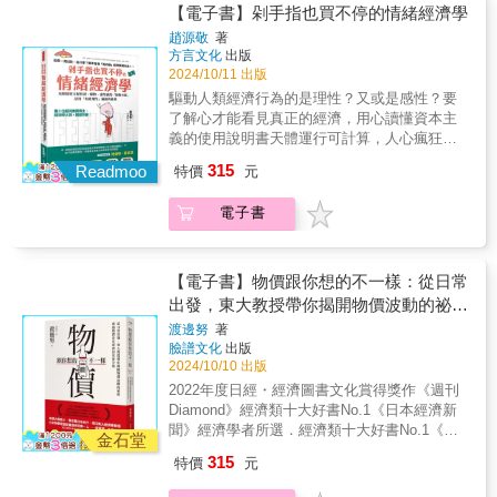
規模湧入有薪的勞動市場。⊙重大事件多半由新
適當的抉擇不同，人類原本就是不理性的生
的力量。
【電子書】剁手指也買不停的情緒經濟學
科技或政策所推動：中國1978年的改革開放，
物，會依照直覺做出決策，很容易發生衝動的
趙源敬
著
讓千百萬原本餓著肚子的人民能吃得飽。從那
行為。所以，我們常常會有： 明知道要工作
方言文化
出版
一年起，中國的經濟成長每年都維持超過9%。
卻經常偷懶；明明換工作比較好，卻常無法下
2024/10/11 出版
▌探討歷史事件背後的經濟力量⊙為什麼犁的發
定決心 一場電影不好看，卻因為不想浪費票
驅動人類經濟行為的是理性？又或是感性？要
明加劇了性別不平等？⊙某些疾病如何塑造了殖
錢，還是忍耐看完 投資股票時，聽到不利的
了解心才能看見真正的經濟，用心讀懂資本主
民主義的模式⊙摩天大樓為何首先出現在美國城
投資資訊時，只聽自己想聽的，導致賠錢 常
義的使用說明書天體運行可計算，人心瘋狂無
市？⊙鏡子的發明如何創造了消費者文化⊙為什
常買了東西後，之後又放著不使用…… 為什
法測量 傳統經濟學的前提就是人是理性的
麼非洲沒有殖民歐洲，而是歐洲殖民了非洲？⊙
315
麼股票下跌，卻不願停損，一直買進攤平？會
Readmoo
特價
元
動物，所有經濟行為都是理性盤算的結果。然
為什麼同盟國會贏得二次世界大戰？⊙財產權如
有這樣的行為，那是因為人類有「動物腦」和
而，能見到最多「瘋狂」之地不是精神病院，
何推動一九八○年代中國的快速成長▌思考人類
「人類腦」的機制。◤你我的行為，受動物腦
電子書
而是菜市場、颱風前的超市和周年慶的百貨。
當前面臨的經濟問題⊙市場的高度集中化造成市
與人類腦的宰制，做出成功選擇的人，是管好
為何一見跳樓大拍賣，人就如沙丁魚般搶商
場被少數企業掌控，對勞工和消費者可能造成
自己大腦的人！◢本書從「動物腦」與「人類
品？因為商人掌握的不是你的理性，而是你那
什麼傷害？⊙日漸加劇的社會不平等，隱藏著什
腦」的兩個系統，解析人類大腦的運作機制，
被「動物本能」支配的心。 本書將透過20
麼樣的危機？⊙氣候變遷是世上最大的市場失靈
【電子書】物價跟你想的不一樣：從日常
並透過已有多位經濟學大神投入研究的行為經
個人類情緒的面向，探討人心是如何與經濟行
事件，它將如何威脅我們的未來？從農業的開
出發，東大教授帶你揭開物價波動的祕
濟學裡，以心理學的觀點為我們解釋人類的行
為緊密相連。這是一個需要理性與感性雙管齊
端到人工智慧的崛起，本書講述了創造力、貪
密，透過物價看見經濟的真實全貌
為背後的動機與緣由。●想要人們自動自發地改
渡邊努
著
下的時代，僅用理性看待經濟趨勢，僅能看到
婪和追求更好生活的渴望，如何以驚人的方式
臉譜文化
出版
變行為？例如，希望顧客結帳時自動保持社交
表面的數字走向，掌握感性能讓你看到人類行
決定了我們的過去、現在和未來，內容充滿啟
2024/10/10 出版
距離，怎麼做？→利用輕推理論，以非強制的
為的驅動模式，捕捉市場脈動，洞見未來的趨
發性與可讀性。想了解經濟學，善用經濟學概
手法引導人們做出符合期待的舉動。●店家推出
2022年度日經・經濟圖書文化賞得獎作《週刊
勢，助你做出最有利的決定！八秒內搶目光，
念做出更好選擇、過更好生活的你，絕不可錯
的折扣50％和買一送一優惠，聽起來一樣，但
Diamond》經濟類十大好書No.1《日本經濟新
人類注意力已比金魚短 資訊爆炸的時代，
過。賴建誠╱清華大學經濟系榮譽退休教授廖
實際上感受卻不一樣→改變說法即能改變情
聞》經濟學者所選．經濟類十大好書No.1《週
人的注意力大量分散，分散到僅能給一則資訊8
金石堂
啟宏╱加州政府研究首席、《一口經濟學》
緒，巧妙運用人類參考基準點的框架效應。●為
刊東洋經濟》2022年最佳經濟類．經營類書
秒的時間，這比金魚9秒的記憶力還短。於是，
PODCAST主持人、加州大學戴維斯分校經濟
315
特價
元
什麼中大獎或得到年終獎金時，我們會比較捨
No.1&哈佛大學博士，曾任職日本央行、現任東
這世界上最能搶奪人類目光的產業——廣告業
系客座教授洪紹洋╱陽明交通大學科技與社會
得花錢？→這是因為我們心中所設定的心理帳
大經濟學教授日本物價理論與實證研究第一人