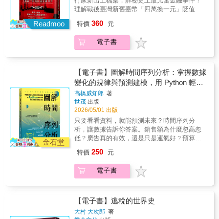
行家新出土檔案，解秘史上最亢奮金融事件！
源，最後才帶到這棟公寓。對方便會在既定選
理解戰後臺灣新舊臺幣「四萬換一元」貶值風
項中，主動選擇這間他認為最理想的「平凡公
暴的骨牌效應根源！★國民政府來臺前的上
360
寓」。◎ 顛覆傳統認知：BtoB模式更被非理性
Readmoo
特價
元
海，是亞洲最重要的金融中心，金錢叢林初長
心理綁架！沉沒成本謬誤：明知專案無法獲
成，規則尚在摸索確認中，政治勢力與銀行旗
利，卻因為過去投入了龐大金錢與時間，遲遲
電子書
手，在這裡較量、交易和交鋒……★最珍貴的
無法做出中止的決定。單純曝光效應：世界頂
檔案、照片、銀行家書信，逐步出土，建構出
尖光電企業將與客戶的接觸時間設為KPI，物理
史上最瘋狂的權錢交易世界，揭開荒謬金融遊
距離越近，心理距離也越近！黃昏效應：你知
戲！★權力、財富、金融、法定貨幣，什麼都
【電子書】圖解時間序列分析：掌握數據
道下午1點和傍晚是商務談判的黃金時段嗎？因
可以交換，什麼都不奇怪！20世紀初上海的金
變化的規律與預測建模，用 Python 輕鬆
為此時大腦疲勞、血糖升高，決策者最容易被
錢遊戲，玩得比今天還瘋！五花八門，眼花繚
解決銷售與廣告預算最佳化
觸動、降低防備！◎ 配合商品銷售流程，全面
高橋威知郎
著
亂，瞠目結舌，所有意想不到的荒謬權錢遊
世茂
出版
解構行銷武器商品上架：選項控制在3個以內，
戲，全在這裡上演！★＿＿珍貴檔案，補齊金
2026/05/01 出版
運用「選擇的弔詭」避免顧客決策癱瘓；加入
融史拼圖，處處讓人拍案驚奇！ 民國時期
「誘餌商品」引導消費。提升黏著度：保留一
只要看看資料，就能預測未來？時間序列分
的上海，金融業從無到有，在蠻荒中摸索探
些「讓人動手的空間」，引爆「IKEA效應」與
析，讓數據告訴你答案。銷售額為什麼忽高忽
路，銀行家如雨後春筍冒出，舉凡哲學文人、
「稟賦效應」，讓顧客親手觸摸、傾注心血，
低？廣告真的有效，還是只是運氣好？預算該
外國投機客，到青幫流氓，只要膽量夠、金脈
金石堂
賦予商品超越原本價值的珍貴情感。適合這樣
怎麼分配，才能帶來最大的成效？這些問題，
足，都能以小搏大，大撈投機財與創新財。因
250
特價
元
的你：‧業務銷售員想掌握商談主控權、讓客戶
其實都藏在「隨時間變化的資料」之中★東大
此，銀行家群體也形成足以和政治掌權者上桌
在對話中不斷累積「YES」回應的你。‧行銷企
專家親授！第一本專為「商務實戰」打造的時
「博弈」的金錢統治階級。 本書細緻挖掘
電子書
劃與店長透過色彩心理學（如網購按鈕用綠
序分析漫畫教程。★拒絕死背公式！從 ARIMA
近數十年陸續出土的金融檔案，包括銀行紀
色）、排隊人潮操作、收銀台商品陳列來提高
模型到 mROI 評估，看漫畫就能學會預測未來
錄、私人書信、媒體期刊、文學紀錄、口述歷
客單價的你。‧中小企業主與創業者無法像大企
的技術。從基礎觀念到 ARIMA、預測建模一次
史，建構出紛雜又喧嚷的時代群像，以及驚心
業大量生產，想將「稀少性與限定性」轉化為
學會銷售分析、廣告成效評估與預算最佳化
【電子書】逃稅的世界史
動魄的金融事件和擠兌風潮。引經據典，以文
強大競爭優勢的你。‧對心理學有興趣的讀者想
Python 實作 × 商務情境 × 圖像化解說「數據
集形式，補齊金融史洪流中散佚的拼圖，讀來
大村 大次郎
著
看穿日常消費陷阱（如點數失效通知、免費試
真的能預測未來嗎？」家電大廠資料分析師帶