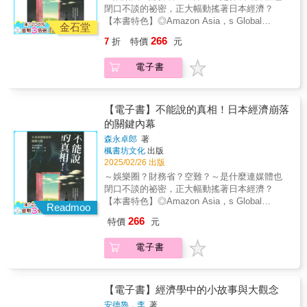
重要經濟指標，世界上沒有一個絕對的指標能
表示錢的價值變高，對出國玩有利，但對出口
閉口不談的祕密，正大幅動搖著日本經濟？
說明「經濟好或壞」，但你曉得哪些更多元的
企業不利。【第4堂課】國家經濟成長的三大關
【本書特色】◎Amazon Asia，s Global
數字能完整觀察景氣嗎？就在這本言簡意賅卻
金石堂
鍵是？「設備」是企業產生利潤的基礎，投資
Economy、Tax Accounting排行榜雙雙熱銷第
不艱澀的小書中，你會一覽全球經濟50個基
266
7
折
特價
元
「人力」能為勞工賦能，以及「技術創新」是
一！◎真實案例、大膽筆觸，直擊最敏感話
本、重要，而你可能很陌生（但投資家／金融
已開發國家經濟成長的重要引擎。【第5堂課】
題！◎日本泡沫經濟破裂的驚人實情？推翻你
法人卻格外注意）的經濟投資指標！本書兩位
電子書
自由貿易和保護主義，孰輕孰重？美中衝突已
的認知！「2023年12月，醫生宣告我罹患了第4
作者均是財經媒體常客，由於長期投身經濟研
從貿易摩擦，升級為國家安全層級。主因是大
期胰臟癌。得知此事的那一刻，我一心只想
究及撰寫財經觀察文章，對於經濟態勢的轉換
家發現半導體除了用於民間，也是強化軍事開
著，要趁自己還活著的時候完成這本書，讓這
頗有心得，他們在書中剔除了大眾早已熟知的
發的重要關鍵。【第6堂課】從經濟學角度看戰
本書問世。」「這本書不只是我長達40年研究
【電子書】不能說的真相！日本經濟崩落
知名指標，再進一步列舉出容易取得，但多數
爭，有新解？過去打勝仗可獲得賠款和殖民
人生的集大成，同時也是我的遺書。」——森
的關鍵內幕
人往往不太理解實義的經濟指標。同時，作者
地，而當代戰爭的唯一經濟利益是獲取自然資
永卓郎這是一場要喚醒大眾，對現況展開控訴
以個人經驗出發，就投資實務層面、以簡潔有
森永卓郎
著
源，因為掌握經濟資源，能為國家帶來龐大的
的行動。因為內容太過禁忌、牽動著社會黑暗
趣的方式詮釋它們，帶領讀者有效掌握經濟情
楓書坊文化
出版
利益。【課後學習】財政政策又是什麼？與貨
面，從前作《ザイム真理教》（財務真理教，
勢的先機！本書原文版亦是權威知名的「《華
2025/02/26 出版
幣政策相輔相成，透過實施公共工程和減稅來
暫譯），就經歷了困難出版之路的森永先生，
爾街日報》指南」（The Wall Street Journal
～娛樂圈？財務省？空難？～是什麼連媒體也
刺激經濟。◎本書特色1. 最淺顯易懂的總經讀
即使要再次面對媒體的無聲默契，以及一旦開
Guide to）系列叢書之一，書中除了嚴選介紹
閉口不談的祕密，正大幅動搖著日本經濟？
本，圖解6堂課快速掌握原理原則豐富生活實例
口便恐遭封殺的威脅，也毅然決然為了揭發真
50個重大經濟指標的特點外，更特別的是在每
【本書特色】◎Amazon Asia，s Global
（烤肉、Youtuber、Netflix、超市、日本動漫
相挺身而出、做拋磚引玉之人。◤日本社會三
Readmoo
個指標後附上了「因應各指標的投資策略建
Economy、Tax Accounting排行榜雙雙熱銷第
等）和新聞熱點的總體經濟入門書，讓你無痛
大不可碰觸「禁忌」◢①傑尼斯性侵害醜聞②
266
特價
元
議」，讓讀者不只「讀懂指標」，更了解如何
一！◎真實案例、大膽筆觸，直擊最敏感話
學會解析新聞、評估全球經濟局勢，做出最有
財務省邪教式的財政緊縮主義③日本航空123號
「因為指標表現擬定自己的投資下一步」。從
題！◎日本泡沫經濟破裂的驚人實情？推翻你
利的投資、工作、生活決策。2. 師生一問一
班機空難◤這些「禁忌」的相同之處⋯⋯？◢•
電子書
掌握目前「投資圈氛圍有多恐懼」的「芝加哥
的認知！「2023年12月，醫生宣告我罹患了第4
答，風格平易近人、輔以圖解去蕪存菁最低限
握有絕對權力的人，對人權、人命、財產進行
選擇權交易所波動率指數」（VIX）到可由生活
期胰臟癌。得知此事的那一刻，我一心只想
度的總體經濟學知識範疇，在沉浸式環境下的
嚴重侵害。•媒體有所隱藏、保持沉默，使受害
環境的餐廳裡即可觀察的「大麥克漢堡」與
著，要趁自己還活著的時候完成這本書，讓這
自學讀物！穿插可愛的插圖讓閱讀更有趣，圖
狀況進一步擴大。•警察、檢察官也對真相採取
「狐狸精（辣妹服務生）指數」（VINEX），
本書問世。」「這本書不只是我長達40年研究
【電子書】經濟學中的小故事與大觀念
解讓你印象更深刻，幫助你零基礎都學得會。
漠視不管的態度。•殘酷的事實逐漸成為社會的
本書將是你測知世界與產業「經濟溫度」的最
人生的集大成，同時也是我的遺書。」——森
3. 作者著作熱銷百萬冊，最了解經濟學入門者
一部分。作者以數十年的媒體經驗，直指媒體
安德魯．李
著