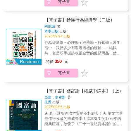
肯定是看著自己喜歡的模型玩具發售的瞬間被
電子書
家百貨公司的VIP制度可以大量收購名酒並轉手
資人最缺的不是「資訊」，而是「讀懂資訊的
緒，帶來翻倍的勝算：【職場升遷】什麼樣的
一掃而空。但是這些貨源往往不是流向真心喜
賣出的田中先生，竟與需要業績的百貨公司銷
能力」。許多人每天盯著股價漲漲跌跌，卻掌
報酬，才能創造最大動機？→藉由賽局理論，
歡玩具的同好手中，而是落入了根本不玩模
售員互利共生。田中先生還將轉賣名酒得來的
握不住市場趨勢，那是因為不會解讀最重要的
了解激勵心理，掌握策略互動的關鍵。【商場
型，只在乎價差利潤的轉賣仔手中。 我認為商
利潤全投資於高級手錶，正在等待回收報酬的
訊號：經濟指標。經濟指標就像一國的「經濟
【電子書】秒懂行為經濟學（二版）
求勝】如何促成雙方合作，在互動中雙贏？→
品的價格確實會隨著時間有波動，這是很正常
那一天。本書完整記錄轉賣仔的「工作流
儀表板」，清楚呈現經濟是在擴張還是衰退、
看懂自己身處的賽局，激發互惠互利的情緒機
阿部誠
著
的事，但看著喜歡的模型玩具在發售當天，就
程」，除了最基本的市場分析、備貨與銷售，
企業景氣是否好轉、通膨是否升溫、就業是否
本事出版
出版
制。【情場順利】情侶爭奪約會地點，如何做
被一些對作品毫無愛意的轉賣仔，當作金融商
轉賣仔也得規避法律與風險，建立起穩定的銷
穩健，以及全球供需是否發生變化。這些指標
2025/09/24 出版
出彼此都開心的最佳選擇？→從戀愛賽局，找
品掃貨、囤貨，甚至炒作，製造人為稀缺，實
售管道與客群。一連串看似與一般商業買賣無
才是真正推動股市、匯率、利率與原物料價格
出相對優勢策略的組合。本書以賽局理論、行
行為經濟學＝心理學＋經濟學＝行銷學日常生
在是很心痛。 如果你還不瞭解轉賣仔的生態，
異的環節，展現了轉賣仔精準的商業眼光，但
的核心資訊，能提醒你市場風向是否悄悄轉
為經濟學、演化論、心理學、腦科學為架構，
活中，我們多少都遇過這樣的經驗……結帳
或者這個現象造成的問題，身為一名喜歡動畫
也呈現轉賣仔巨額獲益下，對自由市場的衝
變，甚至露出危險訊號，好提前調整策略；例
用深具啟發性的觀點解讀決策背後的情緒機
時，老是順手抓起收銀台旁的促銷商品，然而
文化、有在收集玩具的玩家，真心希望讀者能
擊。💸好評推薦身為一名熱愛模型玩具的玩
如當通膨降溫，代表央行升息壓力減輕，甚至
制。作者不談艱澀難懂的理論或模型，而是以
根本不需要它？！──無意識受控心理價格愈高
藉由《轉賣的地下經濟》這本書深入了解轉賣
家，這幾年最無奈的時刻，肯定是看著自己喜
350
有望降息，可以逐步加碼科技股和成長股；又
Readmoo
特價
元
人性的直覺思維模式著手，搭配多項有趣的實
的名牌精品，愈容易造成瘋搶熱潮？！──社會
行為背後的運作內幕！
歡的模型玩具發售的瞬間被一掃而空。但是這
如PMI（採購經理人指數）連續站上 50，代表
驗成果、研究案例，以詼諧睿智的敘事手法，
偏好（威卜蘭效應）超夯藝人代言的產品總覺
&mdash;&mdash;SHINN 遊戲YouTuber
些貨源往往不是流向真心喜歡玩具的同好手
需求回升，帶動台韓等出口國訂單增加，適合
電子書
讓你有效率的認知升級，學會：1. 精準判斷局
得一定很有效？！──定錨捷思法（光環效應）
中，而是落入了根本不玩模型，只在乎價差利
布局景氣循環股與原物料……。唯有讀懂經濟
勢我該蓋牌還是加碼？要妥協還是堅持？會得
百貨公司強力廣播各樓層促銷活動，為什麼只
潤的轉賣仔手中。我認為商品的價格確實會隨
指標，才能跟市場攜手合作、順勢加減碼，不
到香吻一枚還是一巴掌？了解情緒在社會情境
聽得到感興趣的資訊？──可得性捷思法（雞尾
著時間有波動，這是很正常的事，但看著喜歡
再被短期波動牽著鼻子走。《一本書讀懂經濟
下扮演的角色，能更準確判斷局勢，知道該合
酒會效應）如果想談成一筆生意，切記在會談
【電子書】國富論【權威中譯本】（上）
的模型玩具在發售當天，就被一些對作品毫無
指標》由韓國人氣財經作家／財經部落客HIM
作互惠，還是競爭勝出。 2. 高品質決策情緒跟
結束前聊些炒熱氣氛的話題。──代表性捷思法
亞當．史密斯
著
愛意的轉賣仔，當作金融商品掃貨、囤貨，甚
撰寫，透過最貼近一般投資人需求的方式，教
理智機制實際上是共同運作、互相支持。許多
（峰終定律）「撐過這一關的可能性渺
先覺
出版
至炒作，製造人為稀缺，實在是很心痛。如果
讀者理解指標、掌握經濟脈動、預測行情。擺
時候靠情緒或直覺做出的決定，不但比嚴謹分
茫……」（令人沮喪） VS.「撐過這一關的可
2025/09/05 出版
你還不瞭解轉賣仔的生態，或者這個現象造成
脫艱澀的公式與數字，以平易近人的文字與生
析後所做的決定，來得更有效率、品質更好。
能性不是零！」（還有希望）換一種說法，感
★ 真正透析經濟本質的不朽經典！★ 華文世界
的問題，身為一名喜歡動畫文化、有在收集玩
動的範例，讓沒有經濟背景、金融知識的讀者
3. 提高勝算情緒並不是人類在漫長原始的演化
受大大不同！──定錨捷思法（框架效應）。想
最值得收藏的權威譯本！這本誕生於1776年的
具的玩家，真心希望讀者能藉由《轉賣的地下
也能輕鬆理解，進而掌握這項好用的判讀工
過程中，所遺留下來的退化遺跡，而是一項有
要理解人們為什麼會有這些非理性的行為，其
經典巨著，啟發了《二十一世紀資本論》的誕
經濟》這本書深入了解轉賣行為背後的運作內
具。 內容包括：■想掌握一國經濟和中長期投
效、精巧的工具，能夠與理性面平衡互補。最
最佳工具就是「行為經濟學」！行為經濟學是
生，不只是經濟思想的起點，更是一部洞察人
幕！——SHINN 遊戲YouTuber
資環境好壞→看GDP（參見第3課）GDP（國