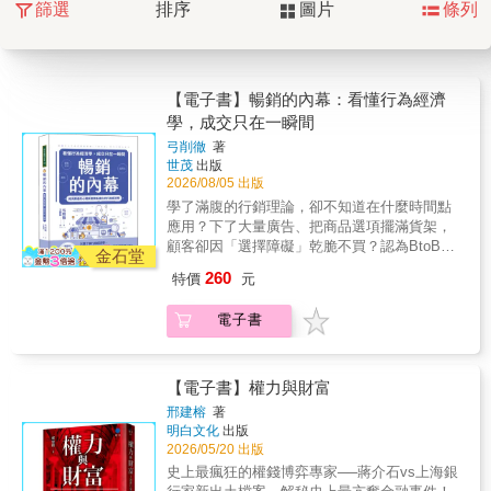
篩選
排序
圖片
條列
【電子書】暢銷的內幕：看懂行為經濟
學，成交只在一瞬間
弓削徹
著
世茂
出版
2026/08/05 出版
學了滿腹的行銷理論，卻不知道在什麼時間點
應用？下了大量廣告、把商品選項擺滿貨架，
顧客卻因「選擇障礙」乾脆不買？認為BtoB是
金石堂
完全理性的商業世界，行為經濟學派不上用
260
特價
元
場？這本書將徹底顛覆你的認知！全書以淺顯
易懂的語言，搭配精美插圖與圖表，循序漸進
電子書
地講解人類是如何不理性，進而利用這點，轉
化為商品研發、銷售管道開拓及業務推廣的強
大武器！★精彩看點：解開人類行為的「心理
魔咒」◎房地產新人的銷售測驗：平凡老公寓
【電子書】權力與財富
如何立刻成交？一棟離車站步行20分鐘、毫無
邢建榕
著
吸引力的平凡公寓，該如何推銷？X錯誤做法：
明白文化
出版
竭盡全力宣傳並突顯房產的缺點。行為經濟學
2026/05/20 出版
解法：靈活運用「定錨效應」！先帶看條件更
史上最瘋狂的權錢博弈專家──蔣介石vs上海銀
差的房源，再帶看條件優於它但租金更高的房