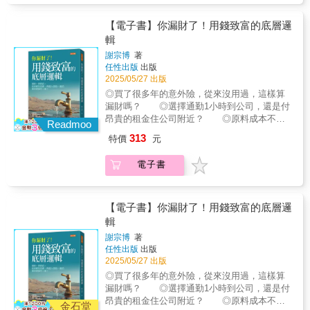
作者「我向所有想要輕鬆愉快地理解基本經濟
改善到開發公司產品的廣泛活用法。．Due
經驗與直覺，難以應對瞬息萬變的市場。經濟
學的人推薦這本書。」——蓋瑞．貝克（Gary
diligence & Deals：在收益最大化、與同業差異
學──正是提升企業確定性、重現性與普遍性的
【電子書】你漏財了！用錢致富的底層邏
Becker），1992年諾貝爾經濟學獎得主
化上活用經濟學。．Deloitte Tohmatsu：和客
關鍵知識！然而，對多數企業與商務人士而
輯
「經濟分析必須根據理論，本書作者能夠運用
戶建立信賴關係、釐清課題與提高企業價值的
言，「經濟學」常常停留在理論階段，難以實
獨特的洞察力剝開實際問題的層層遮掩，讓現
經濟學。一起讓經濟學成為事業路途中的思考
謝宗博
著
踐⋯⋯《提高公司穩定度！先進企業的經濟學
象背後的原因得以顯露。」——劉瑞華，清華
工具，從混沌中釐清路徑，為企業注入長期穩
任性出版
出版
運用法》搭起了「研究」與「現場」之間的橋
大學經濟學系榮譽教授瓦 基 「閱讀前哨
定的力量！
2025/05/27 出版
樑，揭示如何用經濟學思維解決商業難題、建
站」站長朱楚文 財經主播主持人陳旭昇 台
◎買了很多年的意外險，從來沒用過，這樣算
立事業的穩定性！收錄5家企業活用經濟學的具
灣大學經濟系特聘教授兼系主任廖啟宏 加州
漏財嗎？ ◎選擇通勤1小時到公司，還是付
體作法與成效，從行銷優化、用戶體驗到營運
州政府研究首席，主持人劉瑞華 清華大學經
昂貴的租金住公司附近？ ◎原料成本不到
改善、價格設計，將理論與實務連接，創造獨
Readmoo
濟學系榮譽教授盛讚推薦（以上皆依首字筆畫
售價五成，iPhone為何賣這麼貴？因為你買的
特競爭力！．CyberAgent：利用經濟學改善公
313
特價
元
排序）
是「信任」。 ◎錢存銀行最安穩，投資股
司服務，提升企業價值。．
票有風險？有錢人想的跟你不一樣。 作者
AppBrew（LIPS）：有經濟學背書的「可信
電子書
謝宗博為知名財經作家， 擁有澳洲資深註
度」和「使用者滿意度」。．Sansan：從業務
冊會計師、美國註冊管理會計師資格。 經
改善到開發公司產品的廣泛活用法。．Due
常有讀者問他： 愛吃高檔美食、買名車、
diligence & Deals：在收益最大化、與同業差異
買名牌包，旅行坐商務艙，花錢看昂貴演唱
【電子書】你漏財了！用錢致富的底層邏
化上活用經濟學。．Deloitte Tohmatsu：和客
會， 或是學別人炒黃金，買了一堆小金
輯
戶建立信賴關係、釐清課題與提高企業價值的
豆，這些花錢行為算漏財嗎？ 作者認為：
經濟學。一起讓經濟學成為事業路途中的思考
謝宗博
著
不一定。經濟學中有個名詞叫「心理帳
工具，從混沌中釐清路徑，為企業注入長期穩
任性出版
出版
戶」， 即使生活比較奢侈，但只要花出去
定的力量！
2025/05/27 出版
的錢能為自己帶來回報， 或是內心覺得這
◎買了很多年的意外險，從來沒用過，這樣算
筆錢花得值得，就不算漏財。 既然漏財不
漏財嗎？ ◎選擇通勤1小時到公司，還是付
等於愛花錢，什麼才算漏財？ 作者以生活
昂貴的租金住公司附近？ ◎原料成本不到
化案例，帶你認識財富、投資、風險等經濟世
金石堂