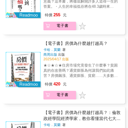
意義？這本書，將徹底解開許多人追尋一生的
多。 ◎有錢人算帳，成本比收益更重
虧。 存錢很難，漏財卻很容易，理解經濟
三大卷，字數達190萬字，一般人根本難以消
答案。・人生的幸福低谷將在48.3歲時來
要 通勤1小時，還是每個月多花2,000元
世界的運行規律， 用知識構築堅固的財
化，相當可惜。 本書將以最容易理解的
臨？・長子的學歷和年收入通常會比較高？・
住公司旁邊？ 假設你每小時可賺120元，
庫，防止漏財，還能用錢致富。
255
「漫畫＋圖解」形式，萃取出《資本論》第一
Readmoo
特價
元
升上主管，坐擁高薪厚祿，幸福度一樣不會提
通勤來回2小時， 一個月（約21個工作
卷的精華，結合現代企業的競爭環境、經營難
升？・妻子是高學歷者時，家庭收入反而更
日）就損失5,040元！ 多數人只關心賺多
題，以及新世代勞動者（例如YouTuber）所創
電子書
差？・經濟狀況越好，孩子的幸福感就越差？
少，卻忽略財富累積的最大敵人──成
造的商品交換價值等，帶領讀者深入思
俗話說「錢不是萬能的，但沒有錢是萬萬不能
本。 時間成本、機會成本、決策成本
考： ● 我們為什麼要這樣工作、學習與生
的」。日常開銷、出國旅行、買房買車、結婚
等，都比金錢成本更重要。 ◎成功的關鍵
活？ →沒受過教育的勞動者，會被剝
生子、小孩教育……人只要活著，就離不開
不是能力高低，而是你的選擇 手上有閒
【電子書】房價為什麼越打越高？
削得更徹底 ● 資本家如何支配勞動者，去
「錢」這個字，不管想做什麼事情，沒有錢都
錢，該提前還房貸還是先投資？ 朋友找
卡哈．莫蘭
著
爭奪全球的財富？ →資本主義的本
是難以達成的。那麼，有錢，就可以得到幸福
我借錢，該借嗎？熟人間借錢，要承擔四種風
商周出版
出版
質，就是掠奪 ● 勞動者為什麼無法獲得與
嗎？ 日本頂尖經濟學家佐藤一磨，將現代人的
險，你怎麼選？ 雞蛋該不該放同一個籃
2025/04/17 出版
「工作內容」對價的所得？ →勞動者
「幸福本質」以最新科學證據加以分析，並將
子？保險從沒用到，還要繼續買嗎？ 人
★☆★☆★ 住房市場究竟發生了什麼事？貧困
看不見自己所生產的剩餘勞動 ● 以及，工
金錢、工作、結婚、孩子、離婚、家庭構成、
生中最大的成本就是做決策， 因為人會
真的在改善嗎？ 通貨膨脹為何讓我們如此痛
作（創造資本）這件事，真的能讓你變得更幸
性別、年齡等每個人生命階段的變化，進行數
選擇規避損失：可以不賺，但不接受吃
苦？ 房價飆漲、通貨膨脹、貧窮…… 大多數的
福嗎？ →你以為努力工作可以改變什
據化的深入解析，進而得出無比驚人的結論！
虧。 存錢很難，漏財卻很容易，理解經濟
社會問題其實是經濟問題 ☆★☆★☆ ─★ 倫敦
麼，但真的改變了嗎？ 透過簡單易懂的漫
420
有弟弟的長女，年收入通常比較低？到底要賺
Readmoo
世界的運行規律， 用知識構築堅固的財
特價
元
政經學院經濟學家結合經濟分析與社會關懷的
畫情境（一個服裝設計師與好友創業的故
多少錢，我們才能達到幸福的「頂點」？妻子
庫，防止漏財，還能用錢致富。
深入剖析 ★─ ─★ 提供改變現狀所需的思考方
事），你將深刻領略資本社會的奧祕，找到工
無業時，反而是丈夫幸福程度最高的時候？為
電子書
式與行動策略 ★─ ▎從經濟出發，進而改變社
作、競爭與階級翻轉的答案。讀懂《資本
什麼，我們總是覺得自己不幸福？看完這本
會 全球經濟進入後疫情時代，物價居高不下、
論》，找到你的生存之道！服裝設計師五代雄
書，你將更能夠了解人性的實態，以全新的眼
供應鏈吃緊、貧富差距持續擴大，英國新銳行
子，為了打造出舒適且獨特的服飾，與好友左
光看待我們身處的這個世界！
為經濟學家卡哈・莫蘭反思經濟學不該只是模
右田翔子，一同創立了morpho品牌。從一開始
【電子書】房價為什麼越打越高？：倫敦
型和脫離民生的政策，許多社會問題正是經濟
只有兩個人的小公司，逐漸擴張成擁有多名員
政經學院經濟學家，教你看懂當代七大社
問題：不平等的土地所有權使房價越趨失控、
工的企業。然而，過程中所面臨的資本、利
會問題背後的經濟脈絡
卡哈．莫蘭
著
信用額度的交易模式極不利於特定族群。明明
潤、生產及消費等諸多難題，讓五代漸漸發