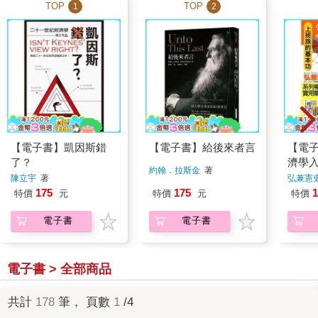
TOP
TOP
1
2
【電子書】凱因斯錯
【電子書】給後來者言
【電
了？
濟學
約翰．拉斯金
著
陳立宇
著
弘兼憲
175
175
1
特價
元
特價
元
特價
電子書
電子書
電子書 > 全部商品
共計
178
筆， 頁數
1
/4