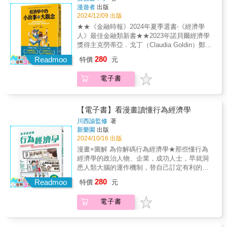
佳趣味知識工具。也是個人進入投資市場的最
永卓郎這是一場要喚醒大眾，對現況展開控訴
的學習痛點東大教授從1981開始至今，針對學
漫遊者
出版
沉默與權力結構勾結的深層問題，從而揭露有
好幫手！〔讀得懂又好用、手邊一定要有速查
的行動。因為內容太過禁忌、牽動著社會黑暗
2024/12/09 出版
生和社會人士量身打造的經濟學基礎內容。新
著輝煌過往的日本，經濟各方面逐漸倒退的困
經濟指南〕‧順著商業循環的波動投資，而不是
面，從前作《ザイム真理教》（財務真理教，
手不懂、易錯之處，都由經驗豐富的作者一一
境癥結點⋯⋯台灣在許多領域上長年借鑑日
★★《金融時報》2024年夏季選書‧《經濟學
只跟隨大環境價格上漲時投資。‧縝密地關照經
暫譯），就經歷了困難出版之路的森永先生，
擊破。◎好評推薦（按姓氏筆畫排列）Joe｜
本，本書同時作為一面鏡子，讓台灣讀者反思
人》最佳金融類新書★★2023年諾貝爾經濟學
濟大勢，而不是被特定投資標的牽著鼻子走。‧
即使要再次面對媒體的無聲默契，以及一旦開
Joes investment作者許繼元∕Mr. Market市場先
我們身處的社會，是否也存在類似的隱藏問
獎得主克勞蒂亞．戈丁（Claudia Goldin）鄭重
參考及時、準確、獨特，且與現實環境高度連
口便恐遭封殺的威脅，也毅然決然為了揭發真
生｜財經作家「本書跳脫傳統教科書，聚焦在
題？所謂「忽視也是一種加害」，那些應該公
推薦：「如果你只讀一本經濟學的書，就選這
動的經濟指標，而不是「聽到什麼好就買什
280
相挺身而出、做拋磚引玉之人。◤日本社會三
Readmoo
特價
元
與生活最相關的經濟學知識。用淺顯易懂白話
之於眾的真相，不只要仰賴吹哨者之力，更需
本吧！」◆──全球暢銷逾50萬冊的「The
麼」。‧易懂好用、培養你在經濟大環境變化前
大不可碰觸「禁忌」◢①傑尼斯性侵害醜聞②
的圖文解說，並且以日本經濟與政策的實際案
要群眾對事件的關注與重視。沉默的代價是產
Shortest History」系列──只要花一個下午閱
就懂得如何採取行動、保護資金的基本「重要
財務省邪教式的財政緊縮主義③日本航空123號
電子書
例，讓讀者看見真實世界的運作，而非停留在
生更多受害者，千萬不要抱著置身事外的心
讀，就能獲得改變人生的知識與觀點◆不需具
數字敏感度」！
班機空難◤這些「禁忌」的相同之處⋯⋯？◢•
理論。這是一本專為新手打造的入門書，能幫
態，一起從了解真相開始，於洪流中尋求改變
備任何經濟學基礎，也能看懂書中的故事。經
握有絕對權力的人，對人權、人命、財產進行
助想學習總體經濟學的人快速打好基礎，相信
的力量。
濟學中最強有力的見解，多出自每個人都能理
嚴重侵害。•媒體有所隱藏、保持沉默，使受害
你會有所啟發。」──許繼元∕Mr. Market市場先
解的大觀念讓經濟學家帶你穿越時空，用經濟
【電子書】看漫畫讀懂行為經濟學
狀況進一步擴大。•警察、檢察官也對真相採取
生，財經作家「井堀利宏教授提供了一本相對
學的眼光解讀世界。哈佛出身的經濟學家安德
川西諭監修
著
漠視不管的態度。•殘酷的事實逐漸成為社會的
淺顯易懂的工具書，透過簡易的例子和解說，
魯‧李以極短的篇幅，平易近人的文筆，透過人
新樂園
出版
一部分。作者以數十年的媒體經驗，直指媒體
讓讀者快速了解總體經濟的許多概念。了解整
類文明發展過程中的故事，帶領讀者認識經濟
2024/10/16 出版
沉默與權力結構勾結的深層問題，從而揭露有
個經濟學資料庫太困難了，也沒有必要，但理
學的重要觀念與人物、探討歷史事件背後的經
漫畫×圖解 為你解碼行為經濟學★那些懂行為
著輝煌過往的日本，經濟各方面逐漸倒退的困
解生活周遭可能遇到的經濟原理與國際經濟現
濟力量，並思考當前面臨的問題。▌從故事中了
經濟學的政治人物、企業，成功人士，早就洞
境癥結點⋯⋯台灣在許多領域上長年借鑑日
象，我認為是必要的，這本工具書能高效率的
解經濟學的大觀念⊙專業分工：當福特汽車從屠
悉人類大腦的運作機制，替自己訂定有利的決
本，本書同時作為一面鏡子，讓台灣讀者反思
達成。」──Joe，Joes investment作者
宰場得到靈感，建立生產線流程之後，汽車從
策與避開風險★丹‧瑞利、丹尼爾‧康納曼等眾多
我們身處的社會，是否也存在類似的隱藏問
280
此得以大量生產，成為許多人負擔得起的商
Readmoo
特價
元
行為經濟學家，早已投身研究人類大腦運作與
題？所謂「忽視也是一種加害」，那些應該公
品。隨著專業化的興起，貿易也變得益發重
行為之間的祕密。點出人類和我們想得不一樣
之於眾的真相，不只要仰賴吹哨者之力，更需
要。⊙誘因：二戰後許多家電用品的普及與避孕
電子書
★老是做錯決定、想要洞察人心者必讀！人類
要群眾對事件的關注與重視。沉默的代價是產
藥的發明，大幅改變了婦女的生活，為女性投
和傳統經濟學定義的，人類會理性思考，選擇
生更多受害者，千萬不要抱著置身事外的心
入時間金錢於教育創造了強大誘因，女性也大
最合乎本身利益的行動，且做出不會後悔與最
態，一起從了解真相開始，於洪流中尋求改變