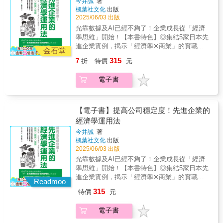
今這個經濟局勢嚴峻的時代，這本深受學生與
今井誠
著
府，也不再採信專家的言論。他們轉而尋求天
象背後的原因得以顯露。」——劉瑞華，清華
楓葉社文化
出版
一般讀者喜愛的經典，不只是一本好書，更是
翻地覆的改變，而這正是杜撰童話故事與錯誤
大學經濟學系榮譽教授瓦 基 「閱讀前哨
2025/06/03 出版
一項值得的投資，其報酬率更是令人欣慰地穩
政策民粹主義者所能提供的。於是，人們試圖
站」站長朱楚文 財經主播主持人陳旭昇 台
定。查爾斯．惠倫為普羅大眾撰寫的《把經濟
光靠數據及AI已經不夠了！企業成長從「經濟
緊抓住可以帶來希望的東西。諾貝爾經濟學獎
灣大學經濟系特聘教授兼系主任廖啟宏 加州
學剝光光》，行文幽默輕鬆，卻能破解經濟術
學思維」開始！【本書特色】◎集結5家日本先
得主讓．梯若爾認為，政府端不出真正有長久
州政府研究首席，主持人劉瑞華 清華大學經
語、揭穿常見數據背後的真相，並解答你那些
進企業實例，揭示「經濟學✕商業」的實戰應
正面影響的經濟政策，正是因為人們不理解經
金石堂
濟學系榮譽教授盛讚推薦（以上皆依首字筆畫
原本不好意思問出口的問題。本書提供讀者必
用模式！◎融合作者親身創業經驗，深入剖析
濟學。他認為：「有這樣的經濟政策，都是我
315
7
折
特價
元
排序）
要的工具，讓人能懷抱信心與興趣，輕鬆踏入
經濟學如何成為事業成長的推進器！◎無須具
們自找的，因為一般大眾欠缺對經濟學的理
這門其實並不「黯淡」的學問。最新修訂版加
備經濟背景，章節獨立、架構清晰，適合所有
解，使得政治人物要做出好的政策抉擇，變成
電子書
入了多項熱門議題的評論，包括近年來的世界
對商業進化有興趣的讀者！在環境快速變動的
一件需要莫大政治勇氣的事。」他又說：「與
經濟危機、全球化、資訊經濟、經濟與政治的
今天，企業若想要穩定成長、突破現狀，僅憑
專家和政府溝通很有用，但如果大眾因為先前
交叉，以及聯準會的歷史與未來發展。《漫步
經驗與直覺，難以應對瞬息萬變的市場。經濟
沒有相關教育背景，而不懂得我們在說什麼，
華爾街》作者墨基爾親自撰文力薦，寫到本書
學──正是提升企業確定性、重現性與普遍性的
【電子書】提高公司穩定度！先進企業的
那麼政治人物便難以推動正確的政策。因為政
讀來愉悅且易懂，更盛讚：「這是一本我自己
關鍵知識！然而，對多數企業與商務人士而
經濟學運用法
治人物跟一般人一樣，會根據得到的刺激做出
也想要寫的書！」 無論是學生、職場新鮮
言，「經濟學」常常停留在理論階段，難以實
反應，而選舉就是他們的刺激。」當市場邏輯
今井誠
著
人，還是對新聞中的經濟術語感到困惑的日常
踐⋯⋯《提高公司穩定度！先進企業的經濟學
滲透一切，政府監管卻步步受限，個人與群
楓葉社文化
出版
觀察者，這本書都將成為你理解世界的最佳起
運用法》搭起了「研究」與「現場」之間的橋
體、效率與公平之間的矛盾愈發尖銳。面對氣
2025/06/03 出版
點。因為懂經濟，不只是懂錢，更是懂得看清
樑，揭示如何用經濟學思維解決商業難題、建
候變遷、財富集中、數位平台壟斷等當代難
光靠數據及AI已經不夠了！企業成長從「經濟
選擇、誘因與背後的邏輯。《把經濟學剝光
立事業的穩定性！收錄5家企業活用經濟學的具
題，我們需要怎樣的制度來重新分配風險與責
學思維」開始！【本書特色】◎集結5家日本先
光》讓你發現：這個世界並不複雜，只是你少
體作法與成效，從行銷優化、用戶體驗到營運
任？梯若爾在本書中，以制度設計、行為經濟
進企業實例，揭示「經濟學✕商業」的實戰應
了一把能打開它的鑰匙。現在起，你就能用與
改善、價格設計，將理論與實務連接，創造獨
Readmoo
學與賽局理論為基礎，深入探討自由市場的極
用模式！◎融合作者親身創業經驗，深入剖析
經濟學家一樣的眼光，從生活小事中搞懂世界
特競爭力！．CyberAgent：利用經濟學改善公
315
特價
元
限與公共干預的必要，並提出在自由與監管之
經濟學如何成為事業成長的推進器！◎無須具
運作邏輯。「惠倫如果碰到黃金，可以為它賦
司服務，提升企業價值。．
間求取平衡的新思路。這不僅是一本關於經濟
備經濟背景，章節獨立、架構清晰，適合所有
予生命。」──柏頓．墨基爾（Burton G.
AppBrew（LIPS）：有經濟學背書的「可信
電子書
學的書，更是一堂如何重建公共利益、設計永
對商業進化有興趣的讀者！在環境快速變動的
Malkiel），《漫步華爾街》、《投資的奧義》
度」和「使用者滿意度」。．Sansan：從業務
續社會的公開課。
今天，企業若想要穩定成長、突破現狀，僅憑