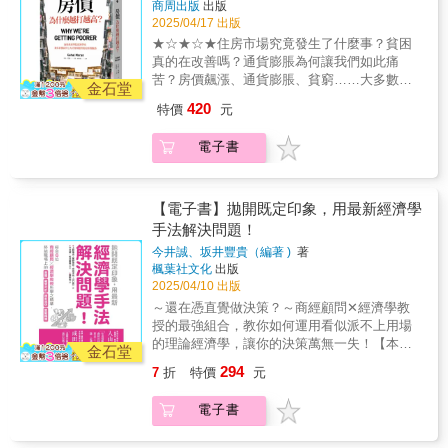
商周出版
出版
物價飛漲，政府卻說穩定控制通貨膨脹？莫蘭
現：自己似乎早已忘了「做衣服這件事很快
2025/04/17 出版
重探與生活息息相關的七大經濟議題，進一步
樂」的初衷。當公司的規模越來越大，她不得
★☆★☆★ 住房市場究竟發生了什麼事？貧困
提出經濟民主化和優化福利制以面對當下的挑
不開始思考如何降低更多「成本」、榨出更多
真的在改善嗎？ 通貨膨脹為何讓我們如此痛
戰。 ◆ 為什麼有這麼多億萬富翁？ ◆ 誰能攀
「利潤」，昔日的戰友也因此與她漸行漸
苦？ 房價飆漲、通貨膨脹、貧窮…… 大多數的
上財富的階梯？ ◆ 貧困真的在改善嗎？ ◆ 住
金石堂
遠……噓！馬克思告訴你：你辛苦幫公司賺來
社會問題其實是經濟問題 ☆★☆★☆ ─★ 倫敦
房市場究竟發生了什麼事？ ◆ 貨幣從何而
的錢，究竟跑去哪裡了？ 資本家要獲利，
420
特價
元
政經學院經濟學家結合經濟分析與社會關懷的
來？ ◆ 通貨膨脹為何讓我們如此痛苦？ ◆ 全
就必須創造「剩餘價值」。假設漫畫中morpho
深入剖析 ★─ ─★ 提供改變現狀所需的思考方
球經濟為何崩潰？ ▎如何打造一個更公平的未
公司的員工，日薪是1萬圓，她們4小時能製作
電子書
式與行動策略 ★─ ▎從經濟出發，進而改變社
來 本書以清晰易懂的語言和生動的例子，為讀
出一件價值1萬圓的衣服；而剩下的4小時，則
會 全球經濟進入後疫情時代，物價居高不下、
者揭示了現代經濟的複雜性和挑戰。作者不僅
可以再創造出1萬圓的「剩餘價值」…… 也
供應鏈吃緊、貧富差距持續擴大，英國新銳行
批判現行體系中的不公義現象，也提出了改革
就是說，你的薪水並不是你「完成所有工作」
為經濟學家卡哈・莫蘭反思經濟學不該只是模
【電子書】拋開既定印象，用最新經濟學
的方向和希望。這是一本關於我們這個時代最
的報酬，而僅是維持你「勞動力再生產」所需
型和脫離民生的政策，許多社會問題正是經濟
手法解決問題！
緊迫議題的必讀之書。 ◆ 關於貨幣：雖然我們
的費用！────（請見本書P.75）讀者好評推薦
問題：不平等的土地所有權使房價越趨失控、
將貨幣視為政府發行的紙幣，但事實是，當今
─── 「因為寫論文的關係，近期讀
今井誠、坂井豐貴（編著 )
著
信用額度的交易模式極不利於特定族群。明明
絕大多數貨幣是私人銀行創造的信貸。 ◆ 關於
了很多相關資料，這本是我覺得在解說《資本
楓葉社文化
出版
物價飛漲，政府卻說穩定控制通貨膨脹？莫蘭
房價：住房越來越難獲得的原因，是我們在政
2025/04/10 出版
論》的書中整理得最好的一本。 原本擔心
重探與生活息息相關的七大經濟議題，進一步
策中沒有找到將房屋與土地分開的方法。 ◆ 關
漫畫的部分會稀釋太多理論的原意，造成誤
～還在憑直覺做決策？～商經顧問✕經濟學教
提出經濟民主化和優化福利制以面對當下的挑
於全球化：全球化遠非由一股神秘力量形塑而
解，但漫畫的比例其實偏少，精華都在漫畫之
授的最強組合，教你如何運用看似派不上用場
戰。 ◆ 為什麼有這麼多億萬富翁？ ◆ 誰能攀
成，而是某些國家和貨幣為了自己的利益主導
後的圖文解說中，兩者搭配得不錯。漫畫的結
的理論經濟學，讓你的決策萬無一失！【本書
上財富的階梯？ ◆ 貧困真的在改善嗎？ ◆ 住
金石堂
了全球化的發展方式。 ▎如果你是……本書值
局是開放式的，不難猜到。雖然受限篇幅，某
特色】◎Google、Amazon都在使用，你有所
房市場究竟發生了什麼事？ ◆ 貨幣從何而
294
7
折
特價
元
得一讀 本書適合所有關心經濟議題和社會正義
些理論的脈絡過於簡化，但理解上不至於有問
不知的經濟學技巧！◎精準數據分析與最新經
來？ ◆ 通貨膨脹為何讓我們如此痛苦？ ◆ 全
的讀者。無論你是學生、學者、政策制定者還
題，而且每頁還附有原典的章節對照和名詞解
濟學理論，全面提升企業決策效率與競爭力！
球經濟為何崩潰？ ▎如何打造一個更公平的未
電子書
是普通民眾，本書都將幫助你更清晰地理解我
釋。以入門書來說，內容對得起它的書價，五
◎具體案例說明，手把手教你活用商業經濟
來 本書以清晰易懂的語言和生動的例子，為讀
們所面臨的經濟挑戰，並啟發你思考如何創造
星奉上！」──高年級研究生
學！你是否在尋找，能讓企業從競爭激烈的市
者揭示了現代經濟的複雜性和挑戰。作者不僅
一個更加公平、可持續的未來。 ★☆★☆★ ▎