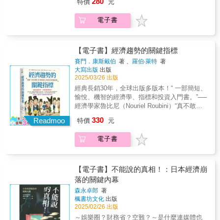
我們面對的問題 #房價上漲 #住房市場 #供
280
特價
元
通膨，怎麼辦？‧為什麼大家關注央行升息∕降
者、《我的囚租人生》作者，吉蘭‧葉慈
驅動業績成長精準掌握消費者行為與偏好，制
需失衡 #貧窮 #所得 #分配不均 #貨幣 #
息？‧你關心烏俄戰爭、美中衝突，卻不知道會
（Kieran Yates） 誇張的讚！嚴肅而引人入
定針對性行銷策略，提高品牌曝光與客戶轉換
通貨膨脹 #財富 #億萬富翁 #供應鏈 #全
電子書
怎麼發展？總經相關新聞、總經指標資訊充斥
勝……對現代經濟的有力批判，以及我們如何
率。★ESG為企業帶來永續競爭優勢將環境、
球化 #物價 #公平 #福利 #我們能做的
身邊，但是你知道如何影響我們的企業決策、
解決問題的令人信服的案例。 ── 倫敦政治經濟
社會與治理理念融入企業戰略，不僅符合全球
事 ====================
投資和買車買房的選擇嗎？你覺得學會總經知
學院心理與行為科學教授、《完美主義的陷
趨勢，更能提升企業長期價值。透過精準的數
識很難嗎？《【圖解】東大教授的總體經濟學
【電子書】經濟趨勢的關鍵指標
阱》作者，湯瑪斯•庫蘭（Tom Curran） 對現代
據分析與最前線經濟學理論，從市場設計到訂
課》是教你想通全球經濟局勢，學會使用總經
經濟學的失敗以及這些失敗如何傷害我們所有
價策略，再到數據驅動的行銷方法，全面提升
賽門．康斯戴伯
著 、
羅伯‧萊特
著
想像力的好工具。與太過簡單或過於困難的總
人的精彩審視。 ── 經濟評論家，《禿鷹資本主
大寫出版
出版
企業決策效率與競爭力！無論你是企業決策
經書相比，本書拋開複雜的理論和公式，透過
義》作者，葛蕾絲‧布萊克利（Grace
2025/03/26 出版
者、行銷專家，或是對商業策略有濃厚興趣的
教授和上班族學生的課堂對話，以貼近生活的
Blakeley） 莫蘭為那些塑造我們生活、不容置
讀者，本書都將是你不可或缺的參考指南！
經典長銷30年，全球出版多版本！“ 一部簡短、
例子解說總經基礎概念，輔以圖解加深記憶、
疑的經濟力量提供了發人深省的貢獻。 ── 倫敦
愉悅、機智的經濟學、指標和投資入門書。”──
提示重點，讓你讀懂財經新聞，活用總經思
政經學院經濟心理學副教授，邁克爾‧穆圖克里
經濟學家魯比尼（Nouriel Roubini）“真不敢相
維，不漏接未來的大小機會。你可以學到：
什納（Michael
信本書兩位作者揭露出我多年在市場上賺錢的
330
【課前暖身】經濟學是什麼？有什麼用？經濟
Readmoo
特價
元
Muthukrishna） ==================== #
秘密技巧，它恐怕也會讓所有代人理財的共同
學是搞懂生產和消費的運作機制，研究如何在
我們面對的問題 #房價上漲 #住房市場 #供
基金沒生意做啦！”──美國著名投資家及創業者
現實世界中致富。【第1堂課】通膨有好有壞，
需失衡 #貧窮 #所得 #分配不均 #貨幣 #
電子書
阿圖克（James Altucher）大多數投資者都該
怎麼看？人民有閒錢且願意消費，企業業績長
通貨膨脹 #財富 #億萬富翁 #供應鏈 #全
關注卻乏敏感度的重要數據全收錄！想了解世
紅，維持2％通膨率最好。若物價瘋狂上漲，人
球化 #物價 #公平 #福利 #我們能做的
界與產業、國家的「經濟現在位置」，你可以
民不敢花錢，鈔票變廢紙，就成災難。【第2堂
事 ====================
從這些數字找到基本證據！│簡明易讀，理解市
【電子書】不能說的真相！：日本經濟崩
課】懂貨幣政策，有什麼好處？央行因應景氣
場+產業脈動的必備查核指南│兩位經濟史及經
落的關鍵內幕
強弱，以購買公債和操作政策利率，調控市場
濟研究專家精選一套最好用的經濟指標，它們
資金（即貨幣寬鬆和緊縮），能藉此預測全球
森永卓郎
著
具備了──1. 及時2. 準確3. 獨特4. 與現實生活
楓書坊文化
出版
經濟走勢。【第3堂課】貨幣貶∕升值和匯率波
中之經濟或投資圈的關聯程度想在景氣反轉或
2025/02/26 出版
動，如何順勢而為？升、貶值對國家、企業、
上昇前領先投資，專業級投資人也必定參考的
消費者、投資者的影響不同。例如，貨幣升值
～娛樂圈？財務省？空難？～是什麼連媒體也