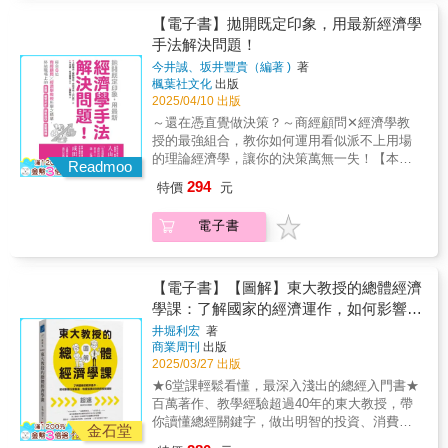
場中脫穎而出的關鍵策略？ 當直覺與經驗無法
批判現行體系中的不公義現象，也提出了改革
關注推薦 劉瑞華｜清華大學經濟學系教授 余朝
滿足複雜的市場需求時，就讓本書《拋開既定
【電子書】拋開既定印象，用最新經濟學
的方向和希望。這是一本關於我們這個時代最
恩｜清華大學經濟學系副教授 林宗弘｜中央研
印象，用最新經濟學手法解決問題！》為你帶
手法解決問題！
緊迫議題的必讀之書。 ◆ 關於貨幣：雖然我們
究院社會學研究所研究員 林韋地｜季風帶文化
來全新的解決方案！★數據驅動決策勝過直覺
將貨幣視為政府發行的紙幣，但事實是，當今
今井誠、坂井豐貴（編著 )
著
創辦人 孫明德｜台灣經濟研究院景氣預測中心
科學的數據分析能夠揭示市場潛在資訊，幫助
絕大多數貨幣是私人銀行創造的信貸。 ◆ 關於
楓葉社文化
出版
主任 黃益中｜公民教師、居住正義協會理事長
企業做出更精準的決策，避免僅憑經驗而走
房價：住房越來越難獲得的原因，是我們在政
2025/04/10 出版
瓦 基｜「閱讀前哨站」站長 蘇書平｜先行智
偏。★正確的訂價策略決定利潤透過需求分析
策中沒有找到將房屋與土地分開的方法。 ◆ 關
～還在憑直覺做決策？～商經顧問✕經濟學教
庫執行長 NeKo嗚喵｜youtuber說書人 ▎好評讚
與模型預測，找到平衡價格與銷售量的最佳
於全球化：全球化遠非由一股神秘力量形塑而
授的最強組合，教你如何運用看似派不上用場
譽 莫蘭對我們自身所處的位置深思熟慮，同時
點，從而實現利潤的持續增長。★市場設計打
成，而是某些國家和貨幣為了自己的利益主導
的理論經濟學，讓你的決策萬無一失！【本書
提供敏銳的洞察，鼓勵我們以不同的方式看待
造雙贏局面妥善運用拍賣機制，創造公平透明
Readmoo
了全球化的發展方式。 ▎如果你是……本書值
特色】◎Google、Amazon都在使用，你有所
世界，並試著思考有沒有其他的可能性。 ── 記
的交易環境，提升市場運作效率。★數據行銷
294
特價
元
得一讀 本書適合所有關心經濟議題和社會正義
不知的經濟學技巧！◎精準數據分析與最新經
者、《我的囚租人生》作者，吉蘭‧葉慈
驅動業績成長精準掌握消費者行為與偏好，制
的讀者。無論你是學生、學者、政策制定者還
濟學理論，全面提升企業決策效率與競爭力！
（Kieran Yates） 誇張的讚！嚴肅而引人入
定針對性行銷策略，提高品牌曝光與客戶轉換
電子書
是普通民眾，本書都將幫助你更清晰地理解我
◎具體案例說明，手把手教你活用商業經濟
勝……對現代經濟的有力批判，以及我們如何
率。★ESG為企業帶來永續競爭優勢將環境、
們所面臨的經濟挑戰，並啟發你思考如何創造
學！你是否在尋找，能讓企業從競爭激烈的市
解決問題的令人信服的案例。 ── 倫敦政治經濟
社會與治理理念融入企業戰略，不僅符合全球
一個更加公平、可持續的未來。 ★☆★☆★ ▎
場中脫穎而出的關鍵策略？ 當直覺與經驗無法
學院心理與行為科學教授、《完美主義的陷
趨勢，更能提升企業長期價值。透過精準的數
關注推薦 劉瑞華｜清華大學經濟學系教授 余朝
滿足複雜的市場需求時，就讓本書《拋開既定
【電子書】【圖解】東大教授的總體經濟
阱》作者，湯瑪斯•庫蘭（Tom Curran） 對現代
據分析與最前線經濟學理論，從市場設計到訂
恩｜清華大學經濟學系副教授 林宗弘｜中央研
印象，用最新經濟學手法解決問題！》為你帶
經濟學的失敗以及這些失敗如何傷害我們所有
學課：了解國家的經濟運作，如何影響企
價策略，再到數據驅動的行銷方法，全面提升
究院社會學研究所研究員 林韋地｜季風帶文化
來全新的解決方案！★數據驅動決策勝過直覺
人的精彩審視。 ── 經濟評論家，《禿鷹資本主
企業決策效率與競爭力！無論你是企業決策
業發展、物價漲跌和你我的投資理財
井堀利宏
著
創辦人 孫明德｜台灣經濟研究院景氣預測中心
科學的數據分析能夠揭示市場潛在資訊，幫助
義》作者，葛蕾絲‧布萊克利（Grace
者、行銷專家，或是對商業策略有濃厚興趣的
商業周刊
出版
主任 黃益中｜公民教師、居住正義協會理事長
企業做出更精準的決策，避免僅憑經驗而走
Blakeley） 莫蘭為那些塑造我們生活、不容置
讀者，本書都將是你不可或缺的參考指南！
2025/03/27 出版
瓦 基｜「閱讀前哨站」站長 蘇書平｜先行智
偏。★正確的訂價策略決定利潤透過需求分析
疑的經濟力量提供了發人深省的貢獻。 ── 倫敦
★6堂課輕鬆看懂，最深入淺出的總經入門書★
庫執行長 NeKo嗚喵｜youtuber說書人 ▎好評讚
與模型預測，找到平衡價格與銷售量的最佳
政經學院經濟心理學副教授，邁克爾‧穆圖克里
百萬著作、教學經驗超過40年的東大教授，帶
譽 莫蘭對我們自身所處的位置深思熟慮，同時
點，從而實現利潤的持續增長。★市場設計打
什納（Michael
你讀懂總經關鍵字，做出明智的投資、消費、
提供敏銳的洞察，鼓勵我們以不同的方式看待
造雙贏局面妥善運用拍賣機制，創造公平透明
金石堂
Muthukrishna） ==================== #
工作決策！‧GDP是什麼？‧新聞都在說高物價、
世界，並試著思考有沒有其他的可能性。 ── 記
的交易環境，提升市場運作效率。★數據行銷