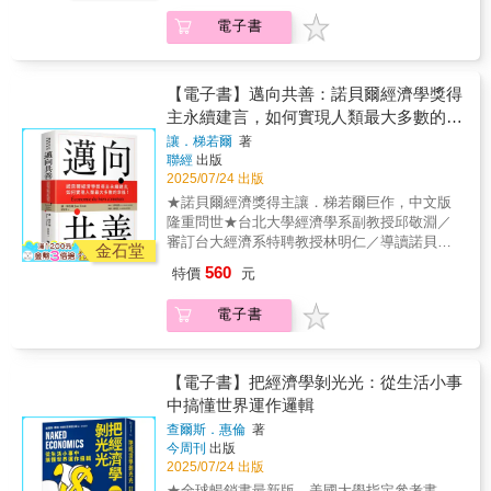
（Adaptive Markets）作者在面臨氣候變遷的
「思考經濟」時代的主流。經濟3.0：AI的分析
人和機器人產生根本上的不同的關鍵。我們不
為什麼強制要求更多產假福利，實際上可能對
挑戰時，標準經濟學讓人失望，而在這本傑出
能力已普遍地用來輔助人類的思考推理，當AI
電子書
應留在機械智慧、思考智慧等較低層次的智慧
女性有害？※連雷恩．葛斯林（Ryan
的著作中，法默解釋其中的緣由，並告訴我
可以完整取代人類的思維能力，亦即從分析到
之中，而是發展目前機器人取代不了的高階情
Gosling）沒有去賣汽車保險也跟經濟學有關？
們，用更複雜的視角去理解經濟體系的運作方
理解都做得比人類好的時候，將走入重視「情
感智慧，也就是同理心、情商、社交技巧。不
你每天所做的選擇，其實都是經濟學的力量！
式，所產生的見解能夠幫助我們預見未來，再
感經濟」時代。情感經濟時代需要的是……情
該跟AI比賽寫程式，而是讓自己更懂得「讀空
從買咖啡、吃漢堡、租房子，到放育嬰假或出
【電子書】邁向共善：諾貝爾經濟學獎得
加以形塑。法默的見解更為泛用，能推廣至各
感智慧！ 今日我們已經可以感受到AI取代
氣」 未來與情感相關的產業及工作機會將
門投票，背後其實都是「誘因」與「代價」在
主永續建言，如何實現人類最大多數的幸
個領域。事實上，本書所開創的智識境界令人
人類思考，ChatGPT、Copilot還有更多生成式
大大增加，情感教育家、情感治療師、情感管
引導你的思維。本書沒有公式、沒有圖表，讓
福！
興奮不已。但本書也具備高度的實用性，如果
AI讓部份的工作更有效率。等「情感經濟」時
讓．梯若爾
著
理顧問、情感行銷專家等等。教育層面也將在
你從幽默中學會從經濟去思考。 「我一口
我們願意聽從他謹慎的建議，將能引領人類踏
聯經
出版
代到來，思維工作將更全面地由AI來執行，人
STEM之外加入更多情感層面的教育。本次出
氣讀完了《把經濟學剝光光》，終於有位經濟
2025/07/24 出版
上康莊大道，擺脫當前的困局。──比爾．麥奇
類則往「與人溝通、建立關係、影響他人」等
版特別新增的章節更討論生成式AI工具如何加
學家講的是我聽得懂的語言！」——黛博拉．
本（Bill McKibben），《自然的終結》（The
以情感為主的工作邁進。比如理財專員將數據
★諾貝爾經濟獎得主讓．梯若爾巨作，中文版
速我們進入「情感經濟」時代，又如何嘗試
柯派肯．科根（Deborah Copaken Kogan），
End of Nature）作者在這本迷人的著作中，法
分析交給電腦處理，主要工作轉為維持與顧客
隆重問世★台北大學經濟學系副教授邱敬淵／
「學習」情感，以及目前造成的各種問題。我
《快門女孩：愛與戰爭的冒險》（Shutterbabe:
默展現他一生對混沌理論的重大貢獻，並闡述
的關係。比如計程車司機依賴地圖app變得不會
審訂台大經濟系特聘教授林明仁／導讀諾貝爾
們不應想像自己走向與AI競爭的時代，而是人
Adventures in Love and War）作者 「清
金石堂
經濟學界正在進行的典範轉移：只要我們理解
認路，工作重點將轉向維持乘客搭乘的身心舒
經濟學獎得主讓．梯若爾在市場與政府雙重失
工智慧與人類智慧相互合作的關係：把思考交
晰、簡潔、資訊豐富，且充滿機智。」——
560
特價
元
複雜性並善加利用，就能以更好的方式解決世
適（獲得app好評）。情緒回應能力才是讓一個
靈，個體利益與群眾集體福祉難以調和的時
給AI，「情感」留給自己去發揮！
《芝加哥論壇報》（Chicago Tribune）「只需
界面臨的問題。他的才華無庸置疑！——史考
人和機器人產生根本上的不同的關鍵。我們不
代，深思謹言：我們為什麼應該讀經濟學？自
幾堂簡單的課程……惠倫就能教會最沒有經濟
電子書
特．裴吉（Scott Page），《多模型思維》
應留在機械智慧、思考智慧等較低層次的智慧
2008年金融危機爆發後，經濟學家受到信賴的
學基礎的讀者，也能像經濟學家一樣思考。」
（The Model Thinker）作者
之中，而是發展目前機器人取代不了的高階情
程度似乎逐步降低。經濟學家察覺到大眾對經
——《柯克斯書評》（Kirkus Review）終於！
感智慧，也就是同理心、情商、社交技巧。不
濟學的理解與信任都每況愈下，而這更是直接
有一本不會讓你昏昏欲睡的經濟學書。事實
該跟AI比賽寫程式，而是讓自己更懂得「讀空
連結到國家政策上。所得分配不均、資源不平
【電子書】把經濟學剝光光：從生活小事
上，這本暢銷書可能會讓你一口氣讀完。在當
氣」 未來與情感相關的產業及工作機會將
等種種問題，如今在每個國家都愈演愈烈。人
中搞懂世界運作邏輯
今這個經濟局勢嚴峻的時代，這本深受學生與
大大增加，情感教育家、情感治療師、情感管
們在憤怒和沮喪的時候，更容易放棄當前的政
一般讀者喜愛的經典，不只是一本好書，更是
查爾斯．惠倫
著
理顧問、情感行銷專家等等。教育層面也將在
府，也不再採信專家的言論。他們轉而尋求天
一項值得的投資，其報酬率更是令人欣慰地穩
今周刊
出版
STEM之外加入更多情感層面的教育。本次出
翻地覆的改變，而這正是杜撰童話故事與錯誤
定。查爾斯．惠倫為普羅大眾撰寫的《把經濟
2025/07/24 出版
版特別新增的章節更討論生成式AI工具如何加
政策民粹主義者所能提供的。於是，人們試圖
學剝光光》，行文幽默輕鬆，卻能破解經濟術
★全球暢銷書最新版，美國大學指定參考書