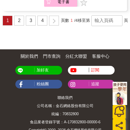
不斷的挑戰人類注意力的極限。 這已不再
研究所教授專業推薦【本書特色】‧以極短的篇
電子書
戶緣故。許多人會自行在心中大略設定各項支
──渡邊努 生涯力作&&物價是什麼？為什麼會
是傳統經濟學的戰場，而是行為經濟學的領域
幅完整講述人類社會的經濟發展史，只要一個
出的上限金額，然後在這個範圍內使用金錢，
漲跌？怎樣的漲跌才是健康的？而我們可以駕
了。能帶給人們刺激感受的廣告文案，不僅能
下午的時間就能讀完。‧作者引人入勝的敘事風
也就是所謂的心理帳戶。透過本書，以漫畫與
馭物價嗎？所有現代人都該懂的經濟學必備常
獲得消費者的注意，甚至能影響他們的判斷
格，讓一般人認為沉悶的主題變得有趣且深具
圖解深入淺出的文字，說明日常生活中常見的
識，以沒有通膨也沒有通縮的世界為目標，一
1
2
3
4
頁數
1
/4
移至第
頁
力。而企業用盡各種科學方法，掌握設計與色
啟發性。‧特別提及多位女性經濟學家的卓越思
各種行為經濟學理論。諸如：執著於已花費成
本劃時代的經濟學入門&【國立臺灣大學經濟學
彩學，就是為了讓自家品牌在消費者的心中扎
想與貢獻，是其他經濟學書籍較少著墨之處。‧
本──沉沒成本的詛咒、只參考對自我有利的資
系教授 陳南光──專文作序】&王怡人（《美
根壯大，藉此獲得好感與信任，削弱理性判斷
內容超越傳統經濟學的關注範圍，探討藝術、
訊──確認偏誤和樂觀偏誤、多數人選擇的一定
股投資學》作者財女Jenny）吳中書（台灣經濟
力。因為只要能偷走消費者的注意力，消費者
體育、遊戲、教育、創新、行銷策略等在經濟
是對的嗎？──從眾效應……這些行為經濟學理
研究院董事長）林建甫（中信金控首席經濟學
的鈔票也會被連帶偷走。選擇爆炸時代，用
發展上的重要角色。‧全書穿插極具參考價值的
論廣泛地應用在商業和行銷領域，也用來當做
家、國立臺灣大學經濟學系名譽教授）孫明德
37%法則助你決定 「FOMO」也就是「錯
圖片，增添閱讀的趣味與臨場感。【財經專業
政策推行的工具。當你懂得更多，更能掌握大
（台灣經濟研究院景氣預測中心主任）陳旭昇
失恐懼症」，這是會使人陷入盲目跟隨的心理
人士盛讚推薦】‧如果你只讀一本關於經濟學的
腦運作的機制，理解人類有時不經大腦，直覺
（國立臺灣大學經濟學系教授）陳明郎（中央
關於我們
門市查詢
分紅大聯盟
客服中心
狀態。人類身為社會性動物，有比較心態是很
書，就選安德魯‧李這本清晰、深刻且非凡（而
反應的機制和對策，你也能開始懂得利用人類
研究院經濟研究所長聘研究員、國立臺灣大學
正常的事。然而，比較心是把雙面刃，用錯損
且簡短）的作品吧。了解為什麼我們比祖先更
腦與動物腦，做出聰明好選擇。
經濟學系兼任教授）陳鳳馨（資深媒體人、
失極大，用對能突破自我。例如投資界時有所
富有、壽命更長、孩子更健康、生產力大幅提
加好友
訂閱
News98《財經起床號》主持人）──貨真價實
聞的「最大笨蛋理論」，就是用錯比較心而錯
高，而且更幸福。──克勞蒂亞‧戈丁（Claudia
推薦&＄當原物料上漲，為什麼有的企業或店家
估形勢的案例，股價狂飆看別人獲利，自己不
Goldin），2023年諾貝爾經濟學獎得主，哈佛
不願意漲價？＄通貨膨脹跟通貨緊縮竟然跟人
粉絲團
追蹤
能落於人後，又覺得自己不買在最高點，往往
大學經濟學教授‧這本小書充滿了對經濟學的洞
們的「心情」有關？＄人們常抱怨薪水跟不上
這種別人有我也有的侷限，就會造成大損失。
見，並用難忘的故事和歷史事件來描繪。對經
物價的漲幅，但物價不漲又真的是好事嗎？
反之，若是把透過這種不想輸給他人的心，用
濟學感到好奇又困惑的人，能從本書中學到這
＄物價是怎麼被「編製」出來的？物價指數要
聯絡我們
在積極開創副業或打拼世界，那就會是推動自
輩子都可以與人談論經濟的知識。──卡洛琳‧M‧
怎麼計算才準確？＄為什麼央行只是升息、降
己突破瓶頸的大動力。 「FOBO」則是選
霍克斯比（Caroline M. Hoxby），史丹佛大學
公司名稱：金石網絡股份有限公司
息，就能影響物價，進而牽動整體社會的經
擇恐懼症，正因選擇太多，但大多數的人並沒
經濟學教授‧作者帶領我們踏上一段令人興奮的
濟？&hellip;&hellip;&物價與我們的生活息息相
統編 : 70832800
有「我是大人，我全都要」的經濟底氣，而錯
旅程，從人類建立第一座城市到創造複雜的現
關──從日常用品、飲食、醫療、住房、薪資
選或跟風又可能陷入「FOMO」帶來的巨大損
代世界經濟──沿途充滿了各種轉折……這是一
食品業者登錄字號：A-170832800-00000-6
&hellip;&hellip;，物價對我們每一個人的影響無
失中。面對「FOBO」又應該如何是好？善用
部清晰明瞭、引人入勝的經濟史。──哈密斯．
所不在；對於每一間商家、企業與品牌，從原
Copyright© 2000–2026 金石網絡股份有限公司