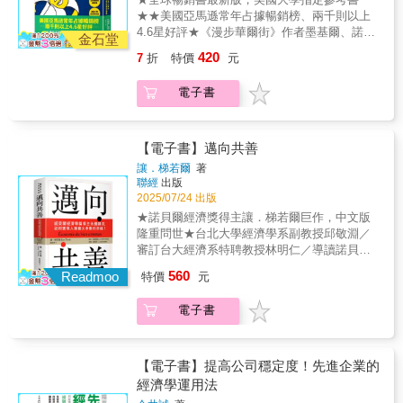
速我們進入「情感經濟」時代，又如何嘗試
緊抓住可以帶來希望的東西。諾貝爾經濟學獎
語、揭穿常見數據背後的真相，並解答你那些
★★美國亞馬遜常年占據暢銷榜、兩千則以上
「學習」情感，以及目前造成的各種問題。我
得主讓．梯若爾認為，政府端不出真正有長久
原本不好意思問出口的問題。本書提供讀者必
4.6星好評★《漫步華爾街》作者墨基爾、諾貝
們不應想像自己走向與AI競爭的時代，而是人
正面影響的經濟政策，正是因為人們不理解經
金石堂
要的工具，讓人能懷抱信心與興趣，輕鬆踏入
爾經濟學獎得主蓋瑞．貝克好評力推※為什麼
工智慧與人類智慧相互合作的關係：把思考交
濟學。他認為：「有這樣的經濟政策，都是我
420
7
折
特價
元
這門其實並不「黯淡」的學問。最新修訂版加
吸煙的人會為非吸煙者帶來龐大經濟利益？※
給AI，「情感」留給自己去發揮！
們自找的，因為一般大眾欠缺對經濟學的理
入了多項熱門議題的評論，包括近年來的世界
為什麼強制要求更多產假福利，實際上可能對
解，使得政治人物要做出好的政策抉擇，變成
電子書
經濟危機、全球化、資訊經濟、經濟與政治的
女性有害？※連雷恩．葛斯林（Ryan
一件需要莫大政治勇氣的事。」他又說：「與
交叉，以及聯準會的歷史與未來發展。《漫步
Gosling）沒有去賣汽車保險也跟經濟學有關？
專家和政府溝通很有用，但如果大眾因為先前
華爾街》作者墨基爾親自撰文力薦，寫到本書
你每天所做的選擇，其實都是經濟學的力量！
沒有相關教育背景，而不懂得我們在說什麼，
讀來愉悅且易懂，更盛讚：「這是一本我自己
從買咖啡、吃漢堡、租房子，到放育嬰假或出
【電子書】邁向共善
那麼政治人物便難以推動正確的政策。因為政
也想要寫的書！」 無論是學生、職場新鮮
門投票，背後其實都是「誘因」與「代價」在
治人物跟一般人一樣，會根據得到的刺激做出
讓．梯若爾
著
人，還是對新聞中的經濟術語感到困惑的日常
引導你的思維。本書沒有公式、沒有圖表，讓
聯經
出版
反應，而選舉就是他們的刺激。」當市場邏輯
觀察者，這本書都將成為你理解世界的最佳起
你從幽默中學會從經濟去思考。 「我一口
2025/07/24 出版
滲透一切，政府監管卻步步受限，個人與群
點。因為懂經濟，不只是懂錢，更是懂得看清
氣讀完了《把經濟學剝光光》，終於有位經濟
體、效率與公平之間的矛盾愈發尖銳。面對氣
★諾貝爾經濟獎得主讓．梯若爾巨作，中文版
選擇、誘因與背後的邏輯。《把經濟學剝光
學家講的是我聽得懂的語言！」——黛博拉．
候變遷、財富集中、數位平台壟斷等當代難
隆重問世★台北大學經濟學系副教授邱敬淵／
光》讓你發現：這個世界並不複雜，只是你少
柯派肯．科根（Deborah Copaken Kogan），
題，我們需要怎樣的制度來重新分配風險與責
審訂台大經濟系特聘教授林明仁／導讀諾貝爾
了一把能打開它的鑰匙。現在起，你就能用與
《快門女孩：愛與戰爭的冒險》（Shutterbabe:
任？梯若爾在本書中，以制度設計、行為經濟
經濟學獎得主讓．梯若爾在市場與政府雙重失
經濟學家一樣的眼光，從生活小事中搞懂世界
560
Adventures in Love and War）作者 「清
Readmoo
特價
元
學與賽局理論為基礎，深入探討自由市場的極
靈，個體利益與群眾集體福祉難以調和的時
運作邏輯。「惠倫如果碰到黃金，可以為它賦
晰、簡潔、資訊豐富，且充滿機智。」——
限與公共干預的必要，並提出在自由與監管之
代，深思謹言：我們為什麼應該讀經濟學？自
予生命。」──柏頓．墨基爾（Burton G.
《芝加哥論壇報》（Chicago Tribune）「只需
電子書
間求取平衡的新思路。這不僅是一本關於經濟
2008年金融危機爆發後，經濟學家受到信賴的
Malkiel），《漫步華爾街》、《投資的奧義》
幾堂簡單的課程……惠倫就能教會最沒有經濟
學的書，更是一堂如何重建公共利益、設計永
程度似乎逐步降低。經濟學家察覺到大眾對經
作者「我向所有想要輕鬆愉快地理解基本經濟
學基礎的讀者，也能像經濟學家一樣思考。」
續社會的公開課。
濟學的理解與信任都每況愈下，而這更是直接
學的人推薦這本書。」——蓋瑞．貝克（Gary
——《柯克斯書評》（Kirkus Review）終於！
連結到國家政策上。所得分配不均、資源不平
【電子書】提高公司穩定度！先進企業的
Becker），1992年諾貝爾經濟學獎得主
有一本不會讓你昏昏欲睡的經濟學書。事實
等種種問題，如今在每個國家都愈演愈烈。人
經濟學運用法
「經濟分析必須根據理論，本書作者能夠運用
上，這本暢銷書可能會讓你一口氣讀完。在當
們在憤怒和沮喪的時候，更容易放棄當前的政
獨特的洞察力剝開實際問題的層層遮掩，讓現