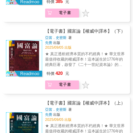
終擁有優勢的不是僅靠理性運作的人，而是感
385
一門應用於各種不同場合的學問，建構於消費
Readmoo
特價
元
性、揭露國家與市場互動關係的深刻著作！川
內生產毛額）是衡量國家經濟規模最重要的指
性與理性兼具的人。
者的實際行為，而這些行為往往都是不理性
普該補補亞當．史密斯的課了！市場不是只靠
標， GDP成長率高，表示經濟在擴張、企業營
的，身為消費者，我們每天都在接觸行為經濟
電子書
貪婪驅動，更要仰賴信任。──《金融時報》這
收通常也會變好，投資氣氛自然正面。■想預判
學；日常生活就是連續不斷地做決定。因此，
個時代，我們比任何時候都需要讀亞當．史密
聯準會未來升息、降息→看CPI和NFP（參見第
意識到自己可能做出不理性的判斷，熟知該如
斯的《國富論》！無論你是學生、一般公民、
6、第7課）CPI（消費者物價指數） 追蹤一般
何做出理性決策的知識，變得相當重要，而行
創業者、政策制定者，或是對這個世界感到迷
家庭常買的商品與服務是否變貴；NFP（非農
【電子書】國富論【權威中譯本】（下）
為經濟學可以提供我們線索。理解這些不理性
惘的旁觀者，現在，正是時候重新打開《國富
就業報告）透露美國就業市場強弱，CPI高、
亞當．史密斯
著
的面向，對於商業推廣、行銷廣告非常有幫
論》，唯有理解經濟思想的起源，我們才能更
NFP強，央行可能升息為經濟降溫，股市往往
先覺
出版
助；對管理員工、掌握人心很有效果；對自我
清晰地看見未來。國家的富強，從來不是靠築
急跌。■想聞對投資市場的風向和情緒→看
2025/09/05 出版
實現、自我導正可以加速達成目標！行為經濟
牆設限、以關稅懲罰外人，而是仰賴自由交
VIX、國債殖利率（參見第4、第9課）VIX（波
★ 真正透析經濟本質的不朽經典！★ 華文世界
學不僅有助於商業行銷，也能讓我們的生活變
換、分工合作與互利貿易的力量。《國富論》
動率指數，即恐慌指數）反映市場是否超賣、
最值得收藏的權威譯本！這本誕生於1776年的
得更充實。本書介紹13種理論、22種心理現
讓我們認清：市場不是零和遊戲，而是一場眾
是否過熱；十年期國債殖利率反映未來景氣、
經典巨著，啟發了《二十一世紀資本論》的誕
象、8個成功行銷案例、4種實戰應用、2項自我
人共贏的創造過程。即使是現今龐大複雜的社
長期通膨預期，VIX 高，表示市場避險情緒升
生，不只是經濟思想的起點，更是一部洞察人
實現，解說文字淺顯易讀，全彩插畫風趣幽
420
會，其運作方式仍依循《國富論》所提出的原
Readmoo
溫，十年期國債殖利率跌，表示市場預期景氣
特價
元
性、揭露國家與市場互動關係的深刻著作！川
默，保證讓你秒懂……原來人人都會掉入非理
則。身陷貧富日益不均，充滿財政與貨幣幻覺
轉弱或降息逼近。■最重要的是，怎麼綜合判斷
普可能沒讀過《國富論》，但如今全世界都該
性陷阱的「行為經濟學」！
的經濟變局裡，這部真正透析經濟本質的不朽
這麼多經濟指標？→作者獨創EMFECA 模型
電子書
讀一讀了！亞當．史密斯早在250年前就教會我
經典，冷靜、理性地提出了能看清長遠大局的
（參見第12課）運用 E（Economy 經濟）、
們，貿易不是零和遊戲。──經濟學家詹姆斯．
觀點，教會我們抵抗短視近利的政策誘惑，理
M（Monetary Policy貨幣政策）、F（Fiscal
普萊斯（James Price）這個時代，我們比任何
解自由貿易與個人選擇的真正價值，也提醒我
Policy 財政政策)）判斷宏觀大勢和政策方向；
時候都需要讀亞當．史密斯的《國富論》！無
【電子書】國富論【權威中譯本】（上）
們：真正的經濟繁榮，來自開放與信任，而非
再用E（Earning企業盈餘）選出具有成長性的
論你是學生、一般公民、創業者、政策制定
亞當．史密斯
著
恐懼與封鎖。本套書由「全台灣的經濟學老
企業或產業、C（Cycle 經濟週期）確定最佳時
者，或是對這個世界感到迷惘的旁觀者，現
先覺
出版
師」張清溪教授導讀，譯文兼顧專業度與原作
機，以及結合A （American Market 美國市
在，正是時候重新打開《國富論》，唯有理解
2025/09/05 出版
風格，詳實呈現亞當．史密斯原著特點，為華
場）決定具體投資標的和長期配置。《一本書
經濟思想的起源，我們才能更清晰地看見未
★ 真正透析經濟本質的不朽經典！★ 華文世界
文世界最完整、最詳盡中文版。「上冊」收錄
讀懂經濟指標》將複雜的市場資訊轉化為清晰
來。國家的富強，從來不是靠築牆設限、以關
最值得收藏的權威譯本！這本誕生於1776年的
國富論〈卷一〉至〈卷三〉●財富是以什麼樣的
易懂的脈絡，解析核心經濟指標背後的邏輯；