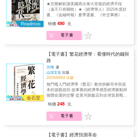
經濟思想的起源，我們才能更清晰地看見未
★完整解析讓美國再次偉大背後的經濟手段
文世界最完整、最詳盡中文版。「上冊」收錄
來。國家的富強，從來不是靠築牆設限、以關
（遠不只有關稅）★《經濟學人》2025年度好
國富論〈卷一〉至〈卷三〉●財富是以什麼樣的
稅懲罰外人，而是仰賴自由交換、分工合作與
書、《金融時報》夏季選書、《外交事務》 必
秩序在社會各階層自然分配？●為什麼有些人只
互利貿易的力量。《國富論》讓我們認清：市
讀書單★《晶片戰爭》作者克里斯・米勒、
能享有過得去的待遇，有些人卻能過著奢華的
490
場不是零和遊戲，而是一場眾人共贏的創造過
Readmoo
特價
元
《血色大地》作者提摩希・史奈德 好評推薦歡
生活？●為什麼本來可以由一人完成的工作，分
程。即使是現今龐大複雜的社會，其運作方式
迎來到經濟戰爭時代——此時此刻，美元、晶
工之後才能將財富普及到下層人民？●是什麼決
仍依循《國富論》所提出的原則。身陷貧富日
電子書
片與供應鏈，是比航空母艦更致命的武器。過
定了黃金的價值？●在什麼情況下，勞動階級會
益不均，充滿財政與貨幣幻覺的經濟變局裡，
去，摧毀一個國家的經濟需要封鎖港口、圍困
得到議價優勢，讓雇主願意主動提高薪資？ ●
這部真正透析經濟本質的不朽經典，冷靜、理
城市；如今，美國政府只需在網路上發布一則
為什麼法律永遠不可能適當調節工資，儘管政
性地提出了能看清長遠大局的觀點，教會我們
聲明，就足以癱瘓對手的金融命脈。這場戰爭
府經常吹噓說辦到了？
【電子書】繁花經濟學：看懂時代的錢與
抵抗短視近利的政策誘惑，理解自由貿易與個
的戰場，是全球經濟體系中那些看似尋常卻至
路
人選擇的真正價值，也提醒我們：真正的經濟
關重要的「鎖喉點」（Chokepoints），本書將
繁榮，來自開放與信任，而非恐懼與封鎖。本
方翔
著
美國對抗俄羅斯、中國與伊朗等國的「經濟鎖
山頂文化
出版
套書由「全台灣的經濟學老師」張清溪教授導
喉戰」搬上檯面，揭示看似平和的全球化，如
2025/09/02 出版
讀，譯文兼顧專業度與原作風格，詳實呈現亞
何在21世紀成為大國博弈的戰場。本書作者愛
當．史密斯原著特點，為華文世界最完整、最
無門檻入門經濟學《繁花》教你拆解市井與資
德華・費希曼作為前美國國務院官員，帶領讀
詳盡中文版。「下冊」收錄國富論〈卷四〉至
本的遊戲規則 故事裏的經濟學感受經濟脈動與
者深入權力中樞，揭露自冷戰後國際政經局勢
〈卷五〉● 為什麼政府不該對出口提供獎勵、
個體命運的交響 從黃河路飯店到全球貿易戰中
的精彩內幕。當美國開始質疑全球化的結果，
金石堂
對進口設限？● 重商主義的癥結是什麼？● 何
國經濟的昨天與今天一本讀透 拒絕枯燥理論在
轉而開啟一場前所未見的經濟戰爭。隨著普
248
特價
元
謂亞當．史密斯的稅收四原則？● 如何讓人民
時代故事裏升級你的財富認知這是一本會講故
丁、習近平與哈米尼等獨裁者在國際舞台上崛
能夠為自己提供充裕的收入或生活物資？● 如
事的經濟學入門讀物。以小說和電視劇《繁
起，美國內部一群戰略創新者──外交官、律師
電子書
何讓國家有充裕的收入支應各項公共服務？●
花》中跌宕起伏的商海沉浮為引，透過阿寶、
與金融奇才，悄悄打造出一套制衡對手的經濟
要怎麼做到讓資源有效分配、實現真正的正義
爺叔、汪小姐等人物的命運軌跡，生動拆解股
武器體系，將美國在金融與科技上的領先地
與公平？
票投資、資產定價、外貿博弈等經濟規律。從
位，化為經濟制裁利器。➨本書共分六部，揭
1980年代發行第一隻股票，到當今中國製造全
【電子書】經濟預測革命
示美國如何將全球經濟，化為自己的戰爭武