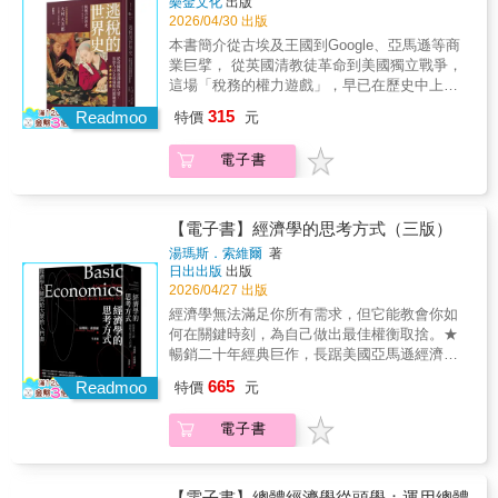
樂金文化
出版
讓人處處拍案驚奇。★＿＿信用崩潰年代，被
用首月、吃到飽訂價），理性掌握自己錢包的
你從零開始，把冰冷數據變成獲利決策！銷售
2026/04/30 出版
遺忘的金融史，最荒謬的權錢交易！$ 為什
你。
額增減、庫存變動、廣告成效……我們的身邊
麼，公債也能被操作成投機商品？$ 為什麼，
本書簡介從古埃及王國到Google、亞馬遜等商
充滿了「隨時間變化」的資料，但你懂得如何
國民政府會主動使用「假鈔」代替法定貨幣？
業巨擘， 從英國清教徒革命到美國獨立戰爭，
利用它們嗎？ 時間序列分析，常被認為是困難
$ 為什麼，蔣介石北伐的經費，竟是沿路向銀
這場「稅務的權力遊戲」，早已在歷史中上演
又抽象的統計領域，但其實，它正是解決現代
行強制「借」來的？$ 為什麼，蔣經國要施壓
數千年。◤羅斯柴爾德家族、披頭四樂團、中
315
商務問題的關鍵工具本書透過有趣的家電大廠
Readmoo
特價
元
銀行家吐錢，強推失敗的幣制改革？$ 為什
共高級幹部，也都超討厭繳稅！◢為什麼有些
漫畫故事，帶領讀者深入淺出地掌握「時間序
麼，法幣與金圓券會在短期內接續崩盤？$ 為
國家稅率再高，富人仍然能「合法少繳」？為
列分析」，從最基礎的圖表化觀察，到進階的
電子書
什麼，中國史上第一批「菜籃族」會亢奮到家
何全世界都是「避稅天堂」的受害者？兩千多
ARIMA 模型建立，甚至連業界最關心的「廣告
破人亡？$ 為什麼，民國時期的上海銀行家會
年來，商人、貴族、金融家與跨國企業不斷在
延續效應」與「預算分配最佳化」都一次講清
分成黑、白、灰三色？$ 為什麼，猶太裔炒地
法律與制度之間尋找節稅縫隙，而這些看似各
楚！【本書特色】• 掌握趨勢： 拆解數據中的
皮高手的精準手法會被編寫成歌謠傳送？$ 為
自無關的財務操作，卻成為形塑當今世界樣貌
【電子書】經濟學的思考方式（三版）
季節性與趨勢，不再被短期波動誤導。• 精準預
什麼，張愛玲筆下的情感世界，滿是錢的影
的關鍵因素。本書作者曾在日本國稅局擔任國
湯瑪斯．索維爾
著
測： 運用過往資料建模，科學化預測未來銷售
子？$ 為什麼，攝影大師布列松會因為金融危
稅調查官10年，透過生動歷史故事與專業制度
日出出版
出版
走向。• 廣告優化： 分析不同媒介的廣告貢獻
機失控攀上藝術高峰？$ 為什麼，一日將盡，
分析，帶領我們一窺導致當今全球貧富差距與
2026/04/27 出版
度，找出最佳投放時機與預算比例。• 完整實務
排隊的人們仍抱著希望能買到黃金？★★＿＿
國力強弱的隱形線索──· 古代埃及的官僚貪
經濟學無法滿足你所有需求，但它能教會你如
流程：從資料觀察 → 建模 → 驗證 → 預測 →
坐索、搶兌，歷史名人不為人知的一面……
腐：書吏超徵稅收、中飽私囊，法老為解決財
何在關鍵時刻，為自己做出最佳權衡取捨。★
最佳化，讓理論直接轉化為工作生產力。• 視覺
【坐索】軍權勒索銀行 1926年國民革命軍
政破洞而增稅，王朝統治威信也隨之瓦解。· 漢
暢銷二十年經典巨作，長踞美國亞馬遜經濟學
化圖解： 複雜的迴歸與建模過程轉化為圖表，
在廣州誓師北伐，為獲得銀行家支持，蔣介石
武帝嚴格查緝逃稅：從戶籍造假、人頭稅舞弊
總論暢銷NO.1★當代自由主義經濟學大師、美
用圖表與插圖理解趨勢、季節性與模型概念，
飭令部隊沿途不得騷擾銀行，因而得到好感。
665
到私鑄偽幣猖獗，漢武帝以鹽鐵專賣與貨幣改
Readmoo
特價
元
國智庫胡佛研究院資深研究員寫給所有人的經
一眼掌握性質與重點。• 商務導向： 內容涵蓋
但隨著資金需求提高，蔣介石改變態度，派人
革強力整頓。· 希特勒也為繳稅煩惱：他因著作
濟學★美國全民都在讀的經濟學入門書沒有方
廣告成效驗證、因果推論與預算最佳化，聚焦
到銀行，以「坐索」方式強行「借錢」。
熱銷而積欠高額稅款，但取得政權後透過制度
電子書
程式、圖表、專有名詞與註釋，經濟學基本法
銷售，極具商務價值。• 學習檢測： 每一章結
所謂「坐索」，就是部隊派軍官到銀行，一屁
調整，最終幾乎免繳。· 科技巨頭的避稅計畫：
則一本通掌握社會經濟運行規律，看透人類經
尾設有重點延伸說明，且附完整 Notebook 與
股坐在辦公室裡，門口再站幾名衛兵，銀行家
亞馬遜與蘋果公司利用設立子公司，展現全球
濟行為背後的思考邏輯我們需要最低薪資保障
資料檔，可直接動手實作，引導你從初學者走
無奈之下，只好屈從，「借錢」給蔣介石。
化時代「合法避稅」的制度套利。帝國崩解、
嗎？政府應該提供失業補助金嗎？補助時間該
向中級。• 名師加持： 專家級作者親力親為，
【電子書】總體經濟學從頭學：運用總體