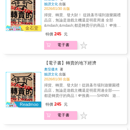
Christophersen），《北德電台文化》（NDR
度依賴，從而放棄思考。如果人類做決定過分
臉譜文化
出版
賣日常
Kultur） 「赫爾曼的書非常值得一讀，本書為
被AI左右，這也會給社會上層干預市場經濟留
2026/01/30 出版
那些高估氣候保護技術潛力的人提供了鮮明的
下空間。一旦市場機制被破壞，要再建立就需
掃貨、轉賣、發大財！ 從跳蚤市場到遊樂園禮
對比視角。」──財經節目主持人卡蒂婭．謝勒
要付出發非常沉重的代價。當前市面上關於 AI
品店，無論是遊戲主機還是明星周邊 全部
（Katja Scherer），德國廣播電台 「赫爾曼透
的書籍，多數聚焦在技術應用層面，或討論個
&mdash;&mdash;都是轉賣仔的商品！ 💸推薦
過這本充滿智慧的書向大眾表達，我們應該慢
人與社會該如何適應AI時代的來臨。相較之
金石堂
&mdash;&mdash; SHINN 遊戲YouTuber 周
慢忘掉在經濟上追求永恆成長的想法，並做好
下，本書選擇從經濟學的角度切入，嘗試分析
245
特價
元
逸濱主持律師 威律法律事務所 法律白話文運
準備，逐步邁向節約的生活方式。」──柏林－
AI 普及化對資本主義體系未來發展所帶來的影
動 「黃牛」一詞，據說起源於二十世紀的上
布蘭登堡新聞廣播電台（RBB Inforadio）
響；究竟是推動還是衝擊？AI能否代替市場機
電子書
海，當時的票販聚在一起搶奪票券像極了黃牛
制，實現計劃經濟。
群，後來指稱囤積票券、壟斷服務，並從中獲
利的中介人。黃牛現象曾因網路交易平臺盛行
而一度衰退，然而，具有資源稀缺性、可以大
【電子書】轉賣的地下經濟
量套利的商品不只有票券，囤貨與轉賣現象開
奧窪優木
著
始擴大，寶可夢集換式卡牌遊戲（PTCG）、
臉譜文化
出版
PS5主機、明星周邊、迪士尼樂園禮品
2026/01/30 出版
&hellip;&hellip;全部都是他們的目標！於是，這
掃貨、轉賣、發大財！從跳蚤市場到遊樂園禮
群人有了新的名字&mdash;&mdash;「轉賣
品店，無論是遊戲主機還是明星周邊全部——
仔」。 在ACG領域與追星族中，轉賣仔惡行層
都是轉賣仔的商品！💸推薦——SHINN 遊戲
出不窮，使用各種手段大量獲取限時、限量商
YouTuber周逸濱主持律師 威律法律事務所法
245
品，再轉以高價賣出，像是使用機器人程式大
Readmoo
特價
元
律白話文運動「黃牛」一詞，據說起源於二十
量購票、招工排隊代買限購商品、利用VIP制度
世紀的上海，當時的票販聚在一起搶奪票券像
取得高價商品轉賣。轉賣仔為了賺飽荷包，而
電子書
極了黃牛群，後來指稱囤積票券、壟斷服務，
成為網路上人人叫罵的一群人，壟斷商品的行
並從中獲利的中介人。黃牛現象曾因網路交易
為已經成為現代經濟社會的病態現象。 轉賣的
平臺盛行而一度衰退，然而，具有資源稀缺
高獲利讓人誤以為是一門輕鬆的交易，但在本