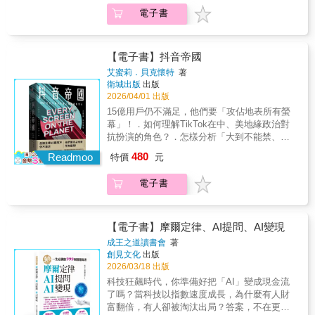
環，是注意力市場中的角色（跑龍套還是主角
（Mercer）資深合夥人兼轉型服務全球領導
的市場機會有多大？本書透過多個實際案例，
配置方向，重新定義未來「有價值的工作」。
程與文書為核心的工作，終將由AI接手。白領
的觸角將往包含運動等各方面延伸。▍串流如
電子書
則取決於
者；未來學家；與人合著《華爾街日報》暢銷
深入解析帕蘭泰爾如何從政府客戶走向商業市
◎剖析「老闆型工作」的概念，提供讀者具體
不再是「只要努力就能站穩的位置」，而是一
何影響我們的生活？從Netflix擊垮百視達，到
你
書《只工作，不上班》（Work without Jobs）
場，更橫跨了軍事、醫療、金融、能源、物流
而現實的職涯判斷基準。你以為消失的是工
個必須不斷證明自身不可替代性的角色。然
好萊塢大罷工；從無廣告的理想世界，到廣告
這個時代不再屬於頻道，而是屬於平台；不再
新興科技和工作結構是實現更有效的協作和獲
的應用，也深入探討公司的財務狀況、競爭格
作，其實正在瓦解的是整個白領時代。長期作
而，白領消失≠工作消失。都市白領人力過剩的
全面回歸；從「馬拉松追劇」文化，到AI開始
屬於節目表，而是屬於推薦清單歡迎來到串流
取更棒的策略成果的絕佳機會，但前提是要適
局與機會，探究它廣受全球投資者青睞的原
為「穩定人生模板」的白領上班族，如今正站
【電子書】抖音帝國
同時，地方產業卻面臨嚴重缺工。面對「勞動
寫劇本，這是一場關於創作、勞動、資本與文
時代◆◆◆◆◆◆◆◆◆
當掌握這項契機。黛博拉和喬許讓我們去想像
因，及其如何改變你我的未來。解密帕蘭泰爾
在歷史性的轉折點上。人口快速老化與少子化
力流動」局勢，書中提出「必要性勞工」與
化未來的全面重組。串流平台已經成為我們日
艾蜜莉．貝克懷特
著
信任、共同目標和靠實力說話的工作等要素具
的崛起之路 × 看懂世界大局 × 拓展政經投資視
問題，造成勞動力結構崩解；與此同時，生成
衛城出版
出版
「進階必要性勞工」的概念，點出未來真正支
常生活的一部分。我們習慣隨時觀看影集、隨
備時，元宇宙、生成式人工智慧等將帶來多少
野讀完本書，你對科技、商業、戰略、未來的
式AI正以驚人的速度進入辦公室，過去仰賴制
2026/04/01 出版
撐社會運作的「中產階級」，將是具備專業技
時聽音樂、隨時打開App找娛樂。但在這個看似
的可能性。──海蒂．嘉德納（Heidi K.
想像，將從此不同！
度、年資與流程維持的工作，逐漸失去存在的
能、能直接創造實質價值的工作型態。當時代
自由選擇的世界裡，其實有許多看不見的力量
15億用戶仍不滿足，他們要「攻佔地表所有螢
Gardner），哈佛法學院法律職業中心傑出研究
理由。本書作者直指出一個殘酷卻無法迴避的
的遊戲規則改寫，與其死守即將崩塌的舊秩
正在運作：★ 平台如何設計訂閱價格，讓你不
幕」！．如何理解TikTok在中、美地緣政治對
員；與人合著暢銷書《聰明的協作》（Smart
現實──我們所熟悉的中產階級支柱，已經開始
序，不如正視變化，重新思考自己在未來勞動
知不覺多付錢★ 為什麼廣告在串流平台死灰復
抗扮演的角色？．怎樣分析「大到不能禁、大
Collaboration）；「全球50大管理思想家」
動搖。作者從日本社會的產業變遷與人口數據
世界中的位置。《白領時代的終結：人口崩
燃★ 演算法如何決定你能看到什麼、看不到什
到不能不禁」的兩難？──《富比士》調查記者
（2023年）顛覆性科技讓職場快速變化，為員
480
出發，指出在全球化與數位轉型加速之下，能
Readmoo
特價
元
解、AI衝擊下的工作新現實》將帶你思考，如
麼★ 為什麼創作者收入下降，卻出現更多爆款
深入挖掘的內幕，正在改變世界！「敢於挑戰
工和領導者帶來新的挑戰和機遇。黛博拉和喬
夠存活下來的白領，只剩下少數負責「做決
何在不可逆的轉型中，重新定位自己的價值、
作品★ AI進入影視產業後，產業未來會如何改
全球最危險科技公司的必讀之作！」──《晶片
許的這本書解釋了這些變化並提供路徑圖，指
策、創造價值」的高階角色；大量以規則、流
電子書
踏出邁向新世界的步伐。
變▍為什麼我們需要了解串流？《串流時代》
戰爭》作者克里斯．米勒盛讚推薦！★2025年
引我們前進的道路。──保羅．多赫蒂（Paul
程與文書為核心的工作，終將由AI接手。白領
不只是講產業發展與企業競爭，更幫助讀者理
Amazon網路書店最佳商管書♪一家只想遠離政
Daugherty），埃森哲（Accenture）前技術和
不再是「只要努力就能站穩的位置」，而是一
解：★ 你如何更聰明地選擇訂閱服務★ 如何判
治的影音平台，為何捲入史上最政治化的中美
創新長；與人合著《人機合一》（HUMAN +
個必須不斷證明自身不可替代性的角色。然
斷平台策略背後的意圖★ 如何避免被演算法所
之爭？橫跨四大洲、訪談150名相關人士、80份
【電子書】摩爾定律、AI提問、AI變現
MACHINE）黛博拉和喬許親身了解新興科技如
而，白領消失≠工作消失。都市白領人力過剩的
限制★ 如何看待AI時代的內容真實
內部會議錄音紀錄，最紮實剖析TikTok抖音崛
何改變職場以及在這個匯流（convergence）時
成王之道讀書會
著
同時，地方產業卻面臨嚴重缺工。面對「勞動
性 ◆◆◆◆◆◆◆◆◆▍本書特色1. 一覽串流
起、野心與影響力的著作。談到TikTok抖音，
創見文化
出版
代的工作方式。這本必備的理想指南讓人得以
力流動」局勢，書中提出「必要性勞工」與
的發展歷史對串流產業的崛起與普及有完整的
許多人可能會先想到「抖音一響，父母白養」
2026/03/18 出版
窺探未來的就業情況和新的工作體驗。 ──凱
「進階必要性勞工」的概念，點出未來真正支
介紹，提供最新資訊，涵蓋疫情後的產業調
這句警語。這句話反映的是抖音全球超過15億
西．海格爾（Cathy Hackl），科技未來學家；
科技狂飆時代，你準備好把「AI」變成現金流
撐社會運作的「中產階級」，將是具備專業技
整，以及AI的發展對影視文化的衝擊。2. 幫你
用戶中，極大比例都來自更年輕的世代，而我
全球創新和設計工作室Journey的聯合創辦人；
了嗎？當科技以指數速度成長，為什麼有人財
能、能直接創造實質價值的工作型態。當時代
搞懂訂閱經濟的真相理解價格上漲、共享帳號
們擔心他們受到來自中國的資訊影響，或者被
《廣告周刊》（Adweek）的TechMagic播客主
富翻倍，有人卻被淘汰出局？答案，不在更快
的遊戲規則改寫，與其死守即將崩塌的舊秩
限制、廣告方案出現的邏輯，做出更理性的消
中國政府掌握個人隱私。問題是，這間公司最