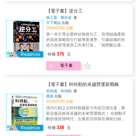
數位賦能與永續發展研究中心主任顏漏有｜創
WeWork要「讓美國的工作場所變酷」，除了標
經貿發展與台灣未來命運的讀者而言，這是一
及執行長施文真｜政治大學國際經營與貿易學
種AI未來：透過提升創造力、生產力與解決問
作，帶領企業跨入營運思維的全新時代。 本書
業者共創平台基金會董事長 在永續時代中，重
榜社群的歸屬感，還宣稱公司使命是「提升全
本重要且好入門的經濟學讀物。
系教授胡曉嵐｜台北市政府財政局局長陳 沖
題的能力，協助人類成就前所未有的可能。本
顛覆「營運只是後勤」的舊觀念，提出以營運
【電子書】逆分工
新思考資本的力量
球覺知」——雖然就連員工也不知道這是什麼
｜願景工程基金會董事長陳一強｜活水影響力
書正是理解這個未來不可或缺的重要之作。」
為核心的「全能屋模型」（Omnihouse
意思。為了爭取科技創投業者的鉅額資金，紐
林之晨、蔡祈岩
著
投資總經理陳美伶｜台灣地方創生基金會董事
──李飛飛（Fei-Fei Li）｜史丹佛HAI共同主任
Model），將企業帶入以整合力與韌性為關鍵的
天下雜誌
出版
曼夸夸其談稱房地產業具有網絡效應，並表示
長陳炳甫｜懷世代公益加速器執行長／台北市
暨電腦科學教授「提出深具洞見的未來路徑：
競爭新局。這不僅是一本管理書，更是一套面
2026/07/02 出版
WeWork會發展成第一個「實體社群網絡」，甚
議員陳雪玉｜教育部青年發展署署長陳蔓嫻｜
AI不只是自動化工具，更能強化人類自主與行
向2025、2030乃至未來的永續競爭力行動藍
至要員工研究如何發行公司的加密貨幣。雖然
第一本引導企業終結無效分工、倍增組織產能
裕隆集團公共事務暨永續溝通處總監馮 燕｜
動力。如果你想看見更有希望、更具深度的AI
圖。本書核心：全能屋模型與QCDS革命 作者
最終他沒說服「科技」創投業者，但依然憑藉
的高效策略指引打破專業邊界，引爆組織科技
台灣大學社會學系名譽教授黃正忠｜KPMG安
未來想像，本書是最佳解答。」──吳恩達
指出，卓越營運（Operational Excellence）是
著獨特膽識與口才，說服數家知名創投公司與
原力為管理者與工作者打造，「無限數位產
侯永續發展顧問公司董事總經理彭桂枝｜台灣
（Andrew Ng）｜AI Fund管理合夥人、
連結「創業精神」（創意與動能）與「專業主
企業家投資WeWork，其中最重要的，便是「要
能」的破局之鑰！3 大組織重塑 × 4 大關鍵趨
主婦聯盟生活消費合作社理事主席楊振甫｜5%
DeepLearning.AI創辦人「AI是這個世代最重要
375
義」（執行與執行）的關鍵樞紐。書中進一步
Readmoo
特價
元
五毛，給一塊」的軟體銀行創辦人——孫正
勢 × 3 項實證轉骨掌握流體智力，用逆分工開
Design Action社會設計平台創辦人詹方冠｜國
的技術。這本書則是少數真正有力主張AI不僅
提出營運四大支柱 QCDS，並賦予全新時代意
義。孫正義投資WeWork時，已是該公司的「G
創產能上限讓架構守住底線，用 AI 釋放無限產
家發展委員會副主任委員劉中平｜富邦金融控
能、也應該大幅造福全人類的重要著作之一。
義：․品質 (Quality)：不再只是標準規格，而是
電子書
輪」融資，但他不僅未質疑，反倒主動要紐曼
能自農業革命開始，分工做了一萬年，現在演
股(股)公司資深副總經理／法務長駱秉寬｜中華
我們必須謹慎面對風險，不過人類仍需要一個
持續進化的「價值影響力」。從Apple到Nike，
拉高公司估值，做更大的夢。紐曼拿到新資金
變成荒謬劇場。單純「學會用 AI」已不足以守
獨立董事協會理事長顏敏仁｜政治大學教授兼
值得追求的未來。」──艾力克•施密特（Eric
品質即是品牌與體驗的整合。․成本 (Cost)：不
後，變本加厲且毫無章法地繼續「閃電擴
住競爭力。全球經濟正面臨一場底層邏輯的連
數位賦能與永續發展研究中心主任顏漏有｜創
Schmidt）｜Google前執行長「我們最終打造
只是削減，而是打造「全員參與」的效率文
張」，從併購不同產業的公司、興建大樓，乃
鎖重構，站在奇點的倒數時刻，你必須誠實自
【電子書】科特勒的卓越營運新戰略
業者共創平台基金會董事長 在永續時代中，重
出的AI未來，將完全取決於人類集體想像力的
化，如Toyota將成本管理轉化為長期價值。․交
至創辦學校。他宣稱WeWork是個大家庭，以理
問： 當跳過某個主管後，速度反而變快，管理
菲利浦．科特勒
著
新思考資本的力量
高度。」──凱文•史考特（Kevin Scott）｜微
付 (Delivery)：從預測導向進化為數據驅動的即
念吸引員工拿低薪為他賣命，卻不斷增加自身
者該如何誠實面對「流程幻覺」？ 明知要導入
寶鼎
出版
軟技術長「精彩且發人深省的著作，為人類描
時決策，邁向低碳、智慧化的未來物流。․服務
持股的影響力，安插親人好友任職自家公司，
AI，但 IT 部門正被舊系統綁架，像座沒有地圖
2026/07/02 出版
繪了AI時代的美好願景。我並不認同其中某些
(Service)：從標準化走向有溫度的「大規模客
不避諱利益衝突、自購大樓出租給WeWork，生
的迷宮該怎麼辦？ 初階的工作逐漸消失，主管
現代行銷之父科特勒最新力作從亞洲出發，重
論點，但我仍希望它們是對的。讀讀這本書，
製化」，服務成為推動社會與顧客關係轉型的
活之奢華更不在話下。十年間募得一百一十億
的職掌也在改變，工作者如何打破技能鎖定？
新定義高效與卓越的未來營運模式！ 在變動不
然後自己判斷吧。」——尤瓦爾•哈拉瑞
關鍵。亞洲崛起：從追隨者到規則制定者 本書
美元，理論估值曾衝上四百七十億美元的
當「有用」逐漸成為像空氣般免費的服務，該
斷的後疫情時代，企業若仍停留在傳統行銷與
（Yuval Noah Harari）｜《人類大歷史》作者
最具啟發性的亮點，在於深入解析亞洲如何改
WeWork，很快便「再度」燒光了錢，由於潛在
如何重新定義自己的專業價值？ ↑解構中介管
管理思維，已難以應對全球競爭與科技浪潮。
「AI有潛力開啟高速進步的新時代，這本書告
寫全球競爭邏輯：․南韓｜創意與速度的極致整
投資人疑慮漸增，紐曼為了繼續籌措資金，
338
理 ↑放大個體產能 ↑重塑交易規則↑掌握時代紅
Readmoo
特價
元
「現代行銷之父」菲利普・科特勒（Philip
訴我們如何走向那樣的未來。霍夫曼與比托提
合揭開三星與韓流背後的pali-pali（快！快！）
2019年時不得已決定讓公司上市。正是首次公
利書中獨家揭示台灣大哥大最新實證，帶你全
Kotler），攜手亞洲行銷權威陳就學
出一套清晰的藍圖，說明如何運用AI的力量，
精神，如何將創意轉化為世界級競爭力。․印度