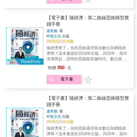
AI、鏡像世界、腦機介面等頂尖技術的發展，
助我們解決更多實際而緊迫的問題。因此，AI
思考「人與自然關係」的哲學。․每一個文化的
迷思的消散。
（依首字筆畫排序）
以樂觀的態度，想像未來的社會、經濟與文化
應定位為人類的強大工具，而不是追求與人類
改變，都是從個人的選擇開始。․立志為地球做
圖像，並分析機器人、精準醫療、自動駕駛、
智慧競爭甚至超越。人類真正需要的，是靈活
一件小事。․用微小的行動，累積巨大改變。名
太空探險等科技浪潮。他預測：．智慧眼鏡將
而可靠的輔助系統，而非擁有「類人思維」的
【電子書】隨經濟：第二曲線思維模型實
人推薦愈來愈多台灣企業在國際上因為永續表
取代智慧型手機，用眼神就可以操控一切。．
虛擬人格。人工智慧為我們提供支援，這應該
踐手冊
現被看見，要歸功於簡又新長期投入隱性價值
人人都有AI助理，作為最貼心的私人管家。．
仍然是其目標，而不是尋求等於甚至超越人類
的成果。這是一個「由內而外」實踐永續的故
盧希鵬
著
AI助教促成終身學習，教育客製化成形。．工
智慧的不連貫的目標。人類需要溫順、強大和
時報文化
出版
事。 ——施振榮，宏碁集團創辦人 這是一部
廠將全面自動化，藍領工人消失。．自動駕駛
多功能的工具，而不是具有非人性認知形式的
2025/12/16 出版
台灣永續發展的當代史。這些經驗，不僅對台
全面普及，汽車成為移動的辦公室與娛樂中
偽人。本書所要探討的，是當今工智慧的概念
灣，對其他國家的永續發展都有參考價值。
隨經濟來了，你的思維還停留在數位與網路經
心。．全民基因資料庫成立，藥物與療程量身
基礎。我們將試圖理解，哪些理論資源成了糧
——高希均，遠見．天下文化事業群創辦人
濟嗎？這本書原於2018年出版，2025年，當AI
訂製。．人類正式登陸火星，並在火星上設立
草，讓本領域突飛猛進；這些資源又為我們理
浪潮再起，證明好思維能穿越時代。數位經
科學研究站。此外，凱文．凱利也分析美國與
Readmoo
解自然智慧帶來了哪些進展；當前這個企圖面
濟：做一次，獲利 N 次。網路經濟：做N個，
中國、印度等科技強國在這些技術上的發展情
臨什麼樣的限制，又應該對它設下哪些邊
350
特價
元
連結N2個。隨經濟：AI，自主連結與獲利，創
況，並預測全球的商業布局。這不僅是一本未
界……。本書解開智慧概念的雙重面貌，以及
造性破局。什麼是隨經濟？(一)「隨」的真義：
來學預言書，更是一份企業家、經理人與投資
迷思的消散。
電子書
從「人找服務」到「服務找人」(二) 核心驅動
人的行動指南，啟發我們以樂觀與創造力，共
力：從「自動化」到「自主化」(三) 新經濟
同塑造人類的2050。各界讚譽凱利在本書預測
學：當「時間」與「弱連結」成為最稀缺的資
未來改變世界的十大科技浪潮，包括AI的技術
源(四) 原理一：時間，將解構產業(五) 原理
【電子書】隨經濟：第二曲線思維模型實
演進路徑和全球高科技競爭格局，還探討人工
二：弱連結，將重組產業(六) 原理三：數據是
踐手冊
智慧、鏡像世界、腦機介面等先進科技和全球
為了管理交易成本與弱連結的(七) 原理四：世
議題。這本書再次證明凱利對科技本質的深層
盧希鵬
著
界是活的，哈士奇與狼群的戰爭隨經濟的77個
洞察力，當下的創業者、投資人、科技從業者
時報文化
出版
思維模型第一部 旅程起點：基礎思維的轉變
都應該閱讀。——吳軍 電腦科學家、矽谷投資
2025/12/16 出版
思維模型 1：從後天預測明天思維模型 2：用第
人、約翰．霍普金斯大學工學院董事凱利在本
隨經濟來了，你的思維還停留在數位與網路經
一性原理打破共識思維模型 3：贏在細節，輸
書所展現的，不僅是中國科技的崛起，更是技
濟嗎？這本書原於2018年出版，2025年，當AI
在格局……第二部 航行法則：如何在混沌中