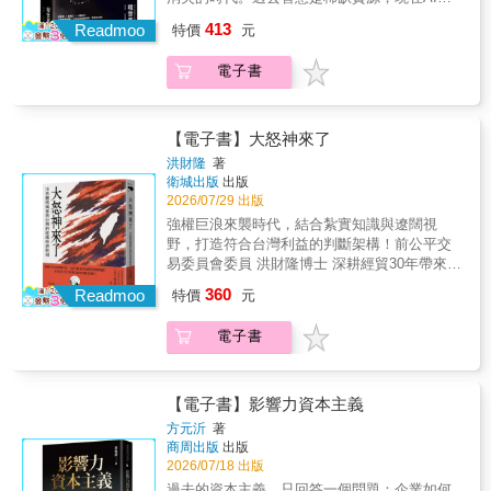
科技思想家。他曾協助Airbnb、Facebook等超
智慧快速貶值，加速淘汰不會用AI的人，並重
413
過百家新創企業，從早期構想成為改變產業的
Readmoo
特價
元
新定義「有價值者」的樣貌。「人味」和「溫
力量；他是OpenAI的早期投資人，見證AI從研
度」將成為稀缺資源，商機不僅屬於「賣AI鏟
究室走向世界；他共同創辦Inflection AI，親身
電子書
子」的人，更屬於那些懂得設計「真實而有溫
參與新一代AI的發展與落地。身處AI浪潮核
度」體驗的人。現在，無論你是企業主、上班
心，霍夫曼看到的不只是技術將如何進步，更
族，還是自由工作者，你的生意和工作機會正
是人類要如何在這場變革中保有選擇權，擴大
被AI攔截、流量正被演算法重新分配、競爭對
【電子書】大怒神來了
自己的行動空間。掌握AI時代全面賦能的關鍵
手正用AI把生產力放大二十倍。每一個人，不
洪財隆
著
行動框架：Q1｜擴大參與：什麼是「迭代部
論願不願意，都已經身處這場AI引爆的商業海
衛城出版
出版
署」？迭代部署，就是讓AI在尚未完美的狀態
嘯之中，差別只在於，你是主動駕浪，還是被
2026/07/29 出版
下進入真實世界，透過持續使用、回饋與修
滅頂。AI重塑的不只是工具，而是整個商業運
強權巨浪來襲時代，結合紮實知識與遼闊視
正，讓技術在實踐中變得更安全、更貼近人的
作的底層邏輯。零點擊浪潮下，品牌若無法成
野，打造符合台灣利益的判斷架構！前公平交
需求。等待完美，只會讓更好的解方遲遲無法
為消費者心中的「唯一信仰」，就只能淪為AI
易委員會委員 洪財隆博士 深耕經貿30年帶來最
出現。讓真實情境淬鍊AI，才是讓技術值得信
演算法下的過路風景；職場的金字塔階梯也正
具臨場感的行家解讀中研院社會所研究員 林宗
任的唯一路徑。Q2｜擴大知識：為什麼我們正
360
在崩塌，企業將只剩「超級頂尖」與「最底
Readmoo
特價
元
弘、《上報》總主筆 李濠仲、專欄作家 陳詩寧
從「大數據時代」走向「大知識時代」？AI讓
層」兩種人才需求，中間那一大層正在被AI悄
專文推薦這是一個地緣經濟新時代，如何讓台
巨量資料首次變得可理解、可判斷、可行動。
悄取代；一人公司也在加速崛起，零工經濟將
電子書
灣無可替代？川普激進關稅政策，如何影響世
大數據時代擁有前所未有的資訊量，卻仍需要
成為人力市場常態。然而，海嘯裡從不缺金
人？為何我們心中其實都有一個小川普？獨尊
專家或大型組織才能解讀；到了大知識時代，
礦。在AI公司軍備競賽下，賣「鏟子」的硬體
半導體的「台灣病」，如何兼顧發展與社會公
AI讓更多人都能取得原本稀缺的認知與分析能
公司生意欣欣向榮，陪伴療癒、真實體驗、遊
平？點開每天的國際新聞，川普的即興關稅政
力。這是人類史上第一次，知識的門檻被如此
【電子書】影響力資本主義
戲娛樂、手感創作、演唱會經濟，也因滿足人
策、中國的稀土金屬管制，乃至台積電的命
大幅降低。Q3｜擴大選擇：「資訊GPS」如何
方元沂
著
心對真實的渴求而正在席捲每一個人的生活。
運，無一不觸動這座島嶼的敏感神經。當世界
幫助我們做出更好的決策？資訊GPS，是以AI
商周出版
出版
AI世界的錢在移動，卻始終沒有離開同一張桌
從追求效率與互賴的全球化時代，進入技術、
作為知識世界導航系統的新概念。就像GPS讓
2026/07/18 出版
子，讀懂規則的人會找到自己的位置，所以問
資源與金融貿易皆可當成互掐脖子與要脅工具
你不需要記住路，只需知道目的地；AI也能讓
過去的資本主義，只回答一個問題：企業如何
題只有一個──你知道自己該站在哪裡嗎？海內