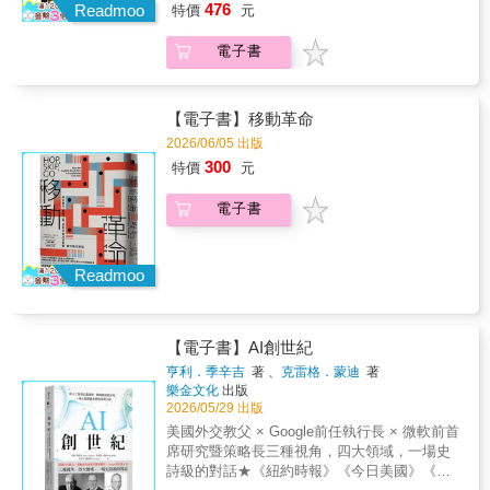
1.亞洲視角的全球卓越營運典範以新加坡、日
476
作區塊鏈解決方案以推動業務轉型，取得領先
Readmoo
特價
元
斯（Lawrence H. Summers） 從行動支付到線
合揭開三星與韓流背後的pali-pali（快！快！）
正關心AI發展、並希望跳脫社群媒體空洞論戰
本、南韓、印度與中國為案例，揭示亞洲如何
優勢 懂得如何遊說董事會或領導團隊採納區
上投資、從數位借貸到央行數位貨幣，中國站
精神，如何將創意轉化為世界級競爭力。․印度
的人都應該讀。霍夫曼不僅擁有無可取代的第
重塑卓越營運模式。2.QCDS核心模型，全面提
塊鏈你將順應時勢，在區塊鏈驅動的商業革命
電子書
上金融科技創新的最前線，快速改變了全球的
｜逆境中鍛鍊的領導力為什麼矽谷巨頭執行長
一手產業經驗，更兼具清晰務實的思維，以及
升營運效能品質、成本、交付與服務四大核
浪潮中成為推動革新的一方，而非在變革的浪
金融結構，也為世界各國的決策者帶來全新的
多為印度裔？這歸功於印度在資源匱乏中磨練
深入淺出、引人入勝的敘事能力。」──尼爾•史
心，建立高效營運體系。3.創意與創新驅動的
潮中遭到淘汰。【各界盛譽】「本書是一窺區
重大挑戰：監管、數據共享、風險、隱私、扼
出的超強適應力與創業精神。․日本｜持續改善
蒂芬森（Neal Stephenson）｜科幻小說大師、
新營運哲學透過亞洲企業案例說明，如何融合
塊鏈在企業領域具備哪些價值的首選指南，也
殺競爭、壟斷&hellip;&hellip; 2004年1月，馬雲
的長期競爭力深入豐田的DNA，看「持續改善
【電子書】移動革命
《潰雪》作者「在當前關於AI將如何影響人類
創意與改善思維，開創AI時代的高效營運哲
是瞭解如何實作區塊鏈解決方案的絕佳途
做出近代金融史上最重大的決定：「現在馬上
（Kaizen）」如何將永續目標與日常工作無縫
命運的激烈辯論中，霍夫曼提出了深思熟慮且
學。4.從個人到組織的實踐指南從領導者到職
2026/06/05 出版
徑。」──馬克．魯西諾維奇（Mark
啟動支付寶，就是現在，立刻行動。如果有人
結合。․新加坡｜專業主義的極致實踐解析一個
立基於現實的樂觀。邀請所有人思考：我們想
場人皆適用，培養創業精神、專業素養與永續
300
Russinovich），Microsoft Azure科技長與技術
特價
元
必須為此入獄，我去！」 然而，前面有一條不
無資源小島如何憑藉嚴謹的專業管理與人才培
追求什麼樣的未來、如何主動打造，而不是被
競爭力。【推薦人】劉奕酉 鉑澈行銷顧問策略
研究工程師「康納是對以太坊技術瞭若指掌的
可跨越的紅線&mdash;&mdash; 為了防範金融
育，打造出世界第一的航空與物流樞紐。․中國
動等待。」──強納森•齊崔恩（Jonathan
長【好評推薦】這本突破性著作開創了全新的
專家，悉心描繪全球經濟和社會典範大規模轉
電子書
風險，中國政府開始進行干預：重新控制金融
｜陰陽平衡的高速進化剖析中國企業（如比亞
Zittrain）｜哈佛大學法律、電腦科學與公共政
創業行銷領域，提倡以卓越營運為重點，帶動
移的概況，規模之大，使舊有的典範相形失
基礎設施、資訊與社會信用系統。習近平在鞏
迪、騰訊、小米）如何像「陰陽」般平衡創意
策教授「霍夫曼是這個時代最聰明、也最具深
效率與價值主張，幫助企業因應新的威脅，並
色。書中說明去中心化通訊協定所成就的各種
固權力後，如何剷除中國富豪、消除黨外權
與生產力，在極短學習曲線中改寫產業版圖 。
度思考力的創業家之一，而AI正是這個世代最
把握眼前的機會。書中還生動說明亞洲成功的
顛覆性技術（例如區塊鏈、加密貨幣、數位資
力？反對金融科技受到監管的馬雲，為此他付
Readmoo
為什麼你一定要讀這本書？ 無論你是初入職
重要也最值得關注的議題。如果這本書描繪的
案例，是跟上市場動態的實用指南。──大衛・
產、NFT、DAO）會如何重塑世界的樣貌，將
出了什麼代價？ 金融的未來正處於劇變的邊
場，或正在帶領組織轉型，本書都能提供關鍵
未來成真，世界將會變得更美好。」──羅里•史
艾克（David Aaker），Prophet副董事長、
遠遠更強大的經濟和政治代理角色下放給廣大
緣，這個改變的背後力量源自中國，不論是從
啟發：1.掌握AI與數據應用：說明如何透過新
都華（Rory Stewart）｜耶魯大學教授、英國前
《品牌的未來》（The Future of Purpose-
的大眾，並闡述其背後的原因，論述極具權
宏觀經濟到個人金融自由，我們都需要了解身
技術降低成本、提升交付精準度。2.實踐ESG
內閣大臣「霍夫曼已成為AI領域最具開創性的
Driven Branding）作者，科特勒稱他為「現代
威，發人深省。」──瑟夫．盧賓（Joseph
【電子書】AI創世紀
處的無現金時代： 【超級應用程式的崛起】 阿
與永續經營：將永續發展刻進營運骨子裡，而
思想家之一，也是少數真正能深刻思考科技與
品牌之父」三位傑出的作者在這本優質著作
Lubin），ConsenSys執行長暨創辦人與以太坊
里巴巴的馬雲與騰訊的馬化騰，面對老舊的金
亨利．季辛吉
著 、
克雷格．蒙迪
著
不僅僅是發布報告。3.培養人性化領導力：附
人性關係的意見領袖。」──科里•布克（Cory
中，深入闡述了營運的重要性，更重要的是還
共同創辦人喬「唯有最學識淵博的專家和才華
樂金文化
出版
融體系提出什麼解決方案？中國為何願意承擔
錄中特別介紹「人性化創業精神」與「禪式行
Booker）｜美國紐澤西州聯邦參議員「霍夫曼
告訴讀者該如何實際把營運做好。無論你是樂
洋溢的溝通高手能化繁為簡，使錯綜複雜的事
2026/05/29 出版
極大風險來推動金融科技？他們如何激勵並開
銷」，教你如何在追求利潤的同時，找回與自
並未聚焦於恐懼，而是透過他的人本科技觀
於接受新觀點挑戰的資深主管，或者是剛踏入
情變得容易理解。康納就是少數同時具備這兩
放支付的創新，讓不守成規的線上支付在7年時
美國外交教父 × Google前任執行長 × 微軟前首
然、人性的連結。 在這場席捲全球的變革浪潮
點，帶我們看見AI如何幫助人類做出更好的決
管理領域的新手，這本書都很值得參考，而且
種長處的人。這不僅是本精采的讀物，也是重
間裡完全不受監管？ 【模糊的自由邊界】 騰訊
席研究暨策略長三種視角，四大領域，一場史
中，企業競爭的關鍵已不只是「做得更快」，
策、實現目標，打造更公平永續的世界。想在
書中的舉例十分精彩又有教育意義，強烈建議
要著作。」──拉烏爾・帕爾（Raoul Pal），
與阿里巴巴的雙雄競爭：他們僅是複製外國人
詩級的對話★《紐約時報》《今日美國》《洛
而是如何將創新、文化與營運整合為一體。這
AI時代持續成長的人，都不該錯過。」──亞莉
大家撥出時間一讀。──傑若德・查爾曼
Real Vision集團執行長暨共同創辦人、Global
的東西，就能推進全球支付與金融創新的尖端