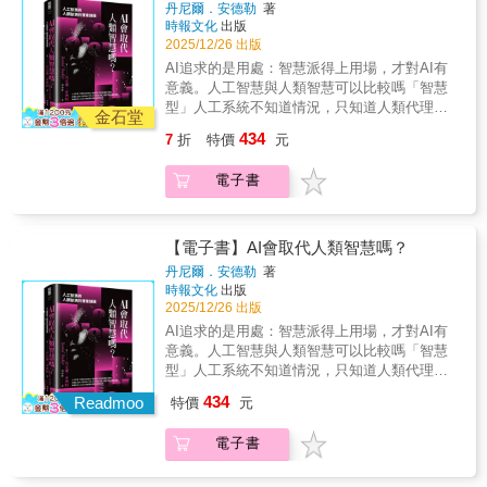
國》是報導與敘事上的壯舉。寇特・華格納帶
丹尼爾．安德勒
著
的故事非常精彩，是每個關心科技業界發展的
又會在你我的身體裡留下什麼？ 你可能聽過有
領讀者走進所有權力鬥爭的現場，忠實呈現這
時報文化
出版
人必讀的故事。──抹布Moboo，科技工作講主
人說：「我什麼都沒改變，只是打了針，就瘦
家公司的混亂、爭權與高潮迭起。——艾胥
2025/12/26 出版
持人 精彩的商戰，從來不缺新的故事。尤其
了十公斤。」 這句話像病毒一樣，從醫美診
黎・范思（Ashlee Vance），《鋼鐵人馬斯
AI追求的是用處：智慧派得上用場，才對AI有
是，當戰場上出現了馬斯克。結局永遠難以預
所、社群平台、名人訪談，一路蔓延到每個人
克》作者、《彭博科技世界》主持人 引人入
意義。人工智慧與人類智慧可以比較嗎「智慧
測，而過程精彩得讓人恍惚，這究竟是一本商
的手機裡。 我們活在一個崇尚「自我控制」的
勝地記述了「傲慢、怨恨與天真」如何驅動伊
型」人工系統不知道情況，只知道人類代理向
業書，還是一部節奏飛快的懸疑小說？──黃晨
時代。吃多一點被視為懶惰，胖一點就等於失
金石堂
隆．馬斯克在2022年那場混亂的推特收購
它提交的問題……。AI人工智慧它解決了越來
皓Kim，阿金！人生進化中 《馬斯克的X帝
敗。社群媒體上的完美身體成了標準答案，醫
434
7
折
特價
元
案……這簡直是社群媒體時代的《門口的野蠻
越多的緊迫問題。人工智慧進入21世紀，取得
國》是報導與敘事上的壯舉。寇特・華格納帶
美與減肥產業以百億美元的規模，兜售著「更
人》（Barbarians at the Gate，經典商業併購
了令人矚目的進步。人工智慧也已為社會提供
領讀者走進所有權力鬥爭的現場，忠實呈現這
好一點的你」。 直到瘦瘦針出現
電子書
書籍）。——《出版者週刊》（Publishers
了一系列功能驚人、解釋不清、卻又無可否認
家公司的混亂、爭權與高潮迭起。——艾胥
&mdash;&mdash;它讓人不用節食、不用運
Weekly）星級書評 扎實的商業與科技新聞報
的系統。當務之急，是深入理解這些系統的運
黎・范思（Ashlee Vance），《鋼鐵人馬斯
動，卻能輕鬆瘦下來。這聽起來像魔法，但魔
導，講述了一項公共財如何在一個魯莽的億萬
作方式、侷限與風險。我們從人工智慧的表現
克》作者、《彭博科技世界》主持人 引人入
法總有代價。 《瘦瘦針革命》追問的，不只是
富翁手中變成了麻煩。 ——《科克斯書評》
中學到了什麼？這些成就代表了哪些進步？下
【電子書】AI會取代人類智慧嗎？
勝地記述了「傲慢、怨恨與天真」如何驅動伊
「它為什麼有效」，而是：  當「接納自我」
（Kirkus Reviews） 在《馬斯克的X帝國》
一步可能為何？AI的未來方向為何？我們希望
隆．馬斯克在2022年那場混亂的推特收購
遇上「一針變瘦」，身體焦慮是消失了，還是
丹尼爾．安德勒
著
中，寇特．華格納講述了一個扣人心弦的故
AI往哪裡去？人工智慧的關鍵概念其實在前幾
案……這簡直是社群媒體時代的《門口的野蠻
時報文化
出版
變得更昂貴？  當瘦身變成金錢與階級的象
事，關於控制推特這家全球最具影響力公司的
個世紀的哲學，特別是霍布斯與萊布尼茲的著
人》（Barbarians at the Gate，經典商業併購
2025/12/26 出版
徵，我們是否正走向另一種不平等？  當慾望
高風險鬥爭，以及馬斯克、推特董事會與傑
作、以及亞里斯多德一路迄至布爾和弗雷格的
書籍）。——《出版者週刊》（Publishers
被藥物「關靜音」，被顛覆的將是哪些產業與
AI追求的是用處：智慧派得上用場，才對AI有
克．多西之間瘋狂、令人難以置信且混亂的戰
邏輯學傳統裡，早已醞釀成形。艾倫．圖靈承
Weekly）星級書評 扎實的商業與科技新聞報
階級？ 本書艾咪・唐奈蘭（Aimee
意義。人工智慧與人類智慧可以比較嗎「智慧
役，而這一切都讓言論自由的概念懸於一線。
此遺緒，使其開花結果，促成了當代無與倫比
導，講述了一項公共財如何在一個魯莽的億萬
Donnellan）是英國資深財經與醫療記者，現任
型」人工系統不知道情況，只知道人類代理向
——尼克．比爾頓（Nick Bilton），《孵化推
的技術與科學變革：電腦科學及其進階分支──
富翁手中變成了麻煩。 ——《科克斯書評》
路透社專欄作家。她擅長揭露資本與企業運作
它提交的問題……。AI人工智慧它解決了越來
特》（Hatching Twitter）作者、《浮華世界》
434
人工智慧。人工智慧，不論其形式為何、發展
Readmoo
特價
元
（Kirkus Reviews） 在《馬斯克的X帝國》
的潛規則。並多次入圍英國商業新聞獎總能以
越多的緊迫問題。人工智慧進入21世紀，取得
（Vanity Fair）特派記者 如果你想了解史上最
到哪，使命都是解決問題；AI應定位為人類的
中，寇特．華格納講述了一個扣人心弦的故
敏銳的觀察力與強烈的人文關懷著稱。 唐奈蘭
了令人矚目的進步。人工智慧也已為社會提供
強大的社群網路之一，是如何變成一場如此戲
強大工具，而不是追求與人類智慧競爭甚至超
電子書
事，關於控制推特這家全球最具影響力公司的
追蹤這場橫跨近30年研究鏈與多國採訪的醫學
了一系列功能驚人、解釋不清、卻又無可否認
劇性的企業災難，你必須閱讀寇特．華格納這
越。人工智慧在21世紀迎來重大突破，但其運
高風險鬥爭，以及馬斯克、推特董事會與傑
革命&mdash;&mdash;從丹麥的實驗室到美國
的系統。當務之急，是深入理解這些系統的運
部深度報導的內幕故事。《馬斯克的X帝國》給
作原理仍不透明，這些進步尚未被完全理解，
克．多西之間瘋狂、令人難以置信且混亂的戰
的臨床現場，從製藥巨頭的會議室到早期用藥