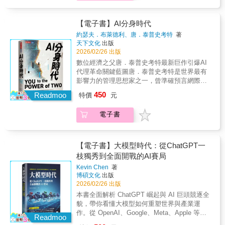
撐全球 AI 運算的「科技軍火庫」。 ●地緣政治
對人類自身的深度思考。AI可以無限進步，但
（如電子遊戲），蘋果最高可拿走 30% 抽成，
放大電子業的價值，也放大風險 美國要求在地
世界的真正走向，仍由人的判斷與行動決定！
等於向Facebook、Spotify、Epic Games 等商
化、中國政治壓力升高，電子業讓台灣站上風
萬維鋼從各個面向為你剖析：該如何正確使用
【電子書】AI分身時代
家徵稅， Google也盡可能模仿蘋果的生態系，
口，也迫使台灣在安全、效率與生存之間尋找
AI，而非被它取代？如何擁有決策的智慧？為
同樣收取佣金。◆ 執行、執行、徹底執行！若
約瑟夫．布萊德利、唐．泰普史考特
著
新平衡。 ──回顧：1925～1975──百年工業
什麼手機不會毀了孩子，AI也不會取代白領工
天下文化
出版
商家想接觸蘋果的富裕用戶，App Store是唯一
化，電子業的性格養成── ●殖民、戰爭與遷
作？為什麼機器人之戰決定了大國的未來？算
2026/02/26 出版
門戶，必須遵守蘋果制定的規則。◆ 拒絕提供
徙，鍛造台灣製造的底層性格 多重政權與動盪
力為王的時代，經濟會衰退還是走向富足？AI
特殊待遇蘋果不會為了任何廠商而簽署特殊協
數位經濟之父唐．泰普史考特最新巨作引爆AI
年代，培養出台灣人在全球供應鏈中最被需要
再強，也無法完整掌握你在商業、生活、教養
議，Google卻會這麼做，部分原因是確保熱門
代理革命關鍵藍圖唐．泰普史考特是世界最有
的特質：務實、靈活、耐挫、守信。 ●宜蘭頭
現場的各種微妙情境。真正的進步不是AI推導
的新遊戲和應用程式能在Android系統上架。有
影響力的管理思想家之一，曾準確預言網際網
城成為台灣電子製造演進的縮影 從港口、木業
而來的，而是你在現實生活中，透過無數個
些商家認為抽成不公平，希望改變運作方式，
路與區塊鏈的崛起。如今他與科技思想家約瑟
到工廠，低毛利、穩定現金流、可預測交付，
450
「微決策」所實踐出來的──因為人，總是比AI
Readmoo
特價
元
卻發現處處受限。◆ 擁抱法律風險，不計代價
夫．布萊德利聯手，揭示下一波科技浪潮：從
成為台灣人在不確定世界中的「避難型經
凶。這本書說得不一定全對，但它獨一無二
戰鬥許多公司選擇走輕鬆的路，以避免耗時的
「生成式AI」邁向「代理型AI」。他們宣示：
濟」，也是電子業得以發展的社會基礎。 ──探
——控制每一個微決策，展現你的風格和喜
電子書
訴訟和未知的風險。蘋果選擇戰鬥到底，即使
AI分身時代已經來臨，每個人都將擁有能自主
索：2026～──電子業之後，台灣站在哪裡？
好，才能自我升級、塑造未來！
敗訴，也建立了「絕不妥協」的威懾力，以此
行動、與你價值觀一致的數位分身。本書深入
── ●AI 時代的真正稀缺，不再只是技術，而是
嚇退其他對手。◆ 堅持原則的風險雖然法官認
分析新興技術如何塑造人機關係，並提出樂觀
定義問題的能力 智能體、AI 集群與 AI 經濟體
為，蘋果不能禁止開發者在應用程式提供其他
前景：只要善用AI分身，每個人的時間、創造
【電子書】大模型時代：從ChatGPT一
成形，人類與 AI 的分工將重寫所有產業。
支付方式的連結，不過蘋果並未讓任何商家隨
力與影響力都將倍數成長。兩位作者預測，這
枝獨秀到全面開戰的AI賽局
●「人 &times; AI &times; 機器人」共治的新生
心所欲，設法提高開發者連結外部支付的門
場革命將大幅改變我們的生活：．AI分身將成
產體系 台灣擁有製造與系統整合優勢，但必須
Kevin Chen
著
檻，但是後續的法院判決也迫使蘋果在未來必
為你的執行長數位分身不只處理雜務，更能代
補上創新與策略能力，才能延續電子業的關鍵
博碩文化
出版
須更開放。◎媒體推薦極具可讀性……講述蘋
表你談判、做出決策與管理專案，讓你專注於
2026/02/26 出版
角色。 ●地小人稠不是詛咒，而是電子業群聚
果如何擊退來自遊戲開發商、監管機構，以及
真正重要的事。．精準醫療成為常態你的「健
的祝福 在「美國是天、亞洲與中國是地」的結
本書全面解析 ChatGPT 崛起與 AI 巨頭競逐全
潛在競爭對手的連番攻勢。——《金融時
康數位孿生」將全天候監測生理數據，在疾病
構中，台灣就是解決天地之間問題的「人」，
貌，帶你看懂大模型如何重塑世界與產業運
報》，強納森‧穆爾斯（Jonathan Moules）
發生前預警，甚至模擬治療方案，達到主動預
我們不能只做技術節點，而必須找到屬於自己
作。從 OpenAI、Google、Meta、Apple 等布
防的效果。．學習客製化AI導師將取代單一課
Readmoo
的戰略聲音。 ──本書特色── 1｜一部以電子
局出發，拆解技術突破、商業策略與競爭邏