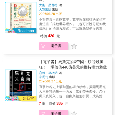
的經濟觀念進行深入剖析，並結合歷史學、政
大衛．桑普特
著
治學、倫理學、宗教學、心理學等等多學科的
大寫出版
出版
知識，對問題進行了溯源式的考察。本書的綜
2026/01/28 出版
合式分析，將提供一個系統化檢視現代資本主
不管你喜不喜歡數學，數學就在那裡決定你本
義內在癥結的基礎框架。本書特色： ◆ 分開
書這些「推動世界運作」（也可以說分配你我
五個章節，追本溯源地探討巨嬰資本主義的起
蛋糕）的祕密方程式，可以幫助我們從透過新
源、歷史和發展。 ◆ 綜合經濟學、歷史學、
Readmoo
的思維重新認識世界……說到底，人類總想要
政治學、倫理學、宗教學等等多學科的知
420
特價
元
有個「上帝模型」──世界上有沒有一種祕密方
識。 ◆ 豐富的參考文獻，提供詳盡而嚴謹的
程式，可以讓我們獲得財富、迎來幸福、受人
研究和分析。
電子書
歡迎、變得更有自信及判斷力呢？本書就從此
開始：這是你與世界的10個方程式。「一段引
人入勝的旅程，足以改變你看待世界的方
式。」──西恩．卡羅爾（Sean M. Carroll），
【電子書】馬斯克的X帝國：矽谷最瘋
美國理論物理學家和哲學家有沒有祕密方程式
狂！一場價值440億美元的推特權力遊戲
可以讓你的人生變得更好？讓事物一夕爆紅？
寇特・華格納
著
告訴你該不該為現在這份工作、在Netflix追的
今周刊
出版
影集或是感情生活繼續投入時間與心力？這本
2026/01/27 出版
書聚焦10個推動世界運轉的方程式，這些方程
直擊矽谷史上最動盪的權力移轉，揭開馬斯克
式不僅是投資銀行、投注公司和社群媒體巨擘
入主推特的第一手內幕！當他帶著傲慢、怨恨
不可或缺的要件，更能幫助你提高成功機會、
與天真闖入，昔日自由鳥被迫折翼，成為對抗
避免財務虧損、擁有更健康的生活、破除迷思
金石堂
世界的私有武器。當推特變成X，是言論自由廣
與謠言。一直以來只有數學家才知曉的方程
385
7
折
特價
元
場，還是億萬富翁的私人遊樂場？突破封鎖
式，現在你也可以自由運用。無需因為害怕複
線，深入訪談超過150位關鍵人士跨越十年興
雜的運算而卻步，作者更想做的是引導你看待
電子書
衰，一本改寫全球社群聲量的X帝國全紀實