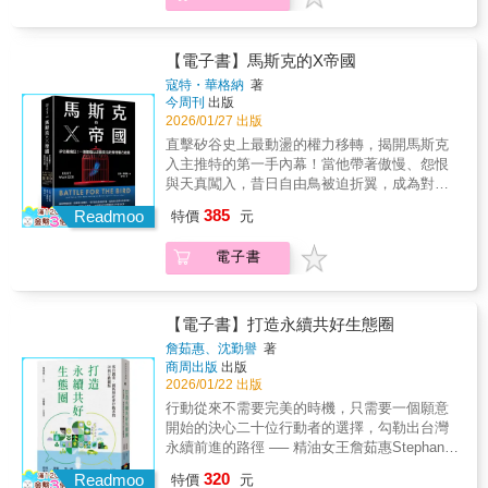
世界的角度與處理問題的方法。數字與程式或
一個億萬富翁的偏執信念、一家動搖民主的科
許令人感覺神祕，背後似乎隱藏某種密碼或暗
技巨獸，在言論自由與商業利益交錯下，看見
號，小說《達文西密碼》就是一種很迷人的想
最真實殘酷的權力遊戲。推特從矽谷創業傳
【電子書】馬斯克的X帝國
法，可能有一個單一的數值或方程式來整合所
奇、川普時代的政治操作，到馬斯克接手後造
有的東西，解答世界所有的問題，但事實上也
寇特・華格納
著
成的大規模裁員、廣告主出走與平台政策劇
今周刊
出版
沒那麼簡單。將問題與現實脫鉤時，數學運算
變，《馬斯克的X帝國》不僅揭示了這間公司如
2026/01/27 出版
只是反覆證明等號的這一頭等於那一頭，無法
何成為「科技界最麻煩的社群平台」，也讓人
期望任何類型的祕密數字來解析關於你的生活
直擊矽谷史上最動盪的權力移轉，揭開馬斯克
重新思考社群媒體與公共利益之間的脆弱平
結構。只有讓數據進入我們的生活，以所有事
入主推特的第一手內幕！當他帶著傲慢、怨恨
衡。 一場440億美元的數位實驗，徹底重塑
情的形式來組合數據，用某個模型對世界進行
與天真闖入，昔日自由鳥被迫折翼，成為對抗
權力規則 2022年10月，全球最有權勢的科
數學描述，我們就可以真正開始了解正在發生
世界的私有武器。當推特變成X，是數位自由廣
385
技巨頭馬斯克，抱著一個浴室面盆進入推特總
Readmoo
特價
元
的事情，並更好地控制我們的生活，成為更成
場，還是馬斯克的遊樂場？突破封鎖線，深入
部。那一刻，全世界都屏息以待：這位被譽為
功、更快樂的人。本書將揭示那些從投資銀行
訪談超過150位關鍵人士跨越十年興衰，一本改
現實版「鋼鐵人」的天才，究竟是要拯救這個
電子書
到博彩公司、社交媒體巨頭求勝避敗的樸素力
寫全球社群聲量的X帝國全紀實 一個億萬富
陷入混亂的全球數位廣場，還是要將其徹底粉
量，表明了數學真的／正在改變你我的生活。
翁的偏執信念、一家動搖民主的科技巨獸，在
碎？ 推特（Twitter）問世時，用意是以一
今日我們可取得的各類數據，數量之龐大遠勝
言論自由與商業利益交錯下，看見最真實殘酷
句話（140個字元）分享個人現況，當時的定位
以往：我們的喜好、消費、所作所為、居住
的權力遊戲。推特從矽谷創業傳奇、川普時代
【電子書】打造永續共好生態圈
是「微網誌」。沒想到，這種簡單粗暴、反映
地、職業收入及小孩就學資料都有人紀錄追
的政治操作、到馬斯克接手後造成的大規模裁
詹茹惠、沈勤譽
著
人性的形式，成為網路上傳播消息最快的方
蹤。更別提體育競技與金融市場的實時動態，
員、廣告主出走與平台政策劇變，《馬斯克的X
商周出版
出版
式，沒有別的社群平台比得上！多年來，即使
也有即時測量分析。從數據中辨識出各種數學
帝國》不僅揭示了這間公司如何成為「科技界
2026/01/22 出版
推特用戶規模並非全球最大，但它在「即時資
模型，以及使用模型解釋數據變得極其重要。
最麻煩的社群平台」，也讓人重新思考社群媒
行動從來不需要完美的時機，只需要一個願意
訊流」與「政治影響力」的強大卻難以取
信賴方程式幫你判斷是否該離職，也幫職業賭
體與公共利益之間的脆弱平衡。 一場 440
開始的決心二十位行動者的選擇，勾勒出台灣
代。 這本書，要呈現的也不只是一樁440億美
客找尋最佳進場時機酬賞方程式討論社群媒體
億美元的數位實驗，徹底重塑權力規則 二○
永續前進的路徑 ── 精油女王詹茹惠Stephanie
元的企業併購案，更是「網路言論自由究竟該
將如何驅使社會走到某種引爆點學習方程式
二二年十月，全球最有權勢的科技巨頭馬斯
的永續對談 ── ▍在人與土地之間，聽見永續
由誰定義」的權力戰爭。作者透過長達十年的
（learning equation） 讓三個加州工程師把大
320
克，抱著一個浴室面盆進入推特總部。那一
Readmoo
特價
元
的真正現場這本書收錄芙彤園Blueseeds創辦人