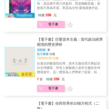
成真正的夥伴。此外，本書還描繪出一幅吸引
創造靈魂。那些最強的企業，不是擁有最多資
選擇。
系列的崛起到各大巨頭的追趕與創新，為讀者
恆；當品牌不再只求盈利，而是喚醒意義；當
力的藍圖，指向一個以人為本的未來。——約
金的，而是擁有最深信仰的。當信仰轉化為文
呈現一幅完整的 AI 產業版圖。本書文字通俗易
創造不再為市場，而是為文明-紫海就會升起。
翰．錢伯斯（John Chambers），思科系統
化，文化轉化為行動，行動轉化為傳奇，紫海
懂，深入淺出，兼具趣味與洞察力。它不僅幫
紅海講的是市場的「存活」；藍海講的是產業
（Cisco）前董事長暨執行長是時候讓AI 真正
336
文明就此誕生。
Readmoo
特價
元
助 AI 愛好者理解大模型技術的演進脈絡，也為
的「創新」；而紫海講的是文明的覺醒。二十
為人們服務了！AI分身是在呼籲我們，要透過
行業從業者提供了寶貴的市場策略參考。透過
年前，藍海策略如黎明初現，為世界企業帶來
AI來放大人類的智慧。這本開創性的著作，對
電子書
豐富案例與詳盡分析，讀者將能清晰梳理人工
希望！但當無數商學院學生把藍海寫進PPT、
所有渴望打造「以人為本」、並將責任與尊嚴
智慧產業的變革脈絡，洞察大模型未來的發展
無數企業顧問把差異化變成流程化、AI演算法
視為核心價值的領導人，提供極其珍貴的數位
方向，並掌握即將到來的 AI 新秩序。本書是一
開始自動生成藍海模型時，「藍海」不再是
未來指南。——孟鼎銘（Bill McDermott），
部引領讀者穿越大模型時代風雲的指南，更是
海。而是變成一套公式，一種被量化、被複
【電子書】巨嬰資本主義：當代政治經濟
ServiceNow 執行長本書精闢的展現出，人類的
一份理解未來科技競局的必備參考。要看懂
製、被模組化的夢想。紫海是來自創造者對意
困境的歷史辨析
直覺與創造力一旦遇上AI的智慧與效率，會迸
AI，你必須先知道：☑ 巨頭策略：OpenAI、
義的召喚。人們不再問：「我該賣什麼？」而
發哪些變革潛力與風險。作者成功重新定義在
孫驍驥
著
Google、Meta、Apple、xAI 的布局與競賽。☑
是問：「我為何而創？」紫海企業不只是推出
這個AI新時代，「人之所以為人」的本質與價
藍天圖書
出版
大模型技術：從 ChatGPT 突破到 DeepSeek
商品，而是塑造文化；不只是滿足需求，而是
值。而你，正是這一切轉變的關鍵核心。——
2026/01/30 出版
創新應用的發展脈絡。☑ 產業趨勢：大模型如
創造靈魂。那些最強的企業，不是擁有最多資
蕭逸（Yat Siu），安擬集團（Animoca
在過去的數個世紀裡，資本主義在西方興起並
何重塑教育、醫療、金融、設計的思維與運
金的，而是擁有最深信仰的。當信仰轉化為文
Brands）共同創辦人
向全球擴張，所有人都被捲入資本主義的全球
作。☑ 商業應用：技術創新與市場搶攻背後的
化，文化轉化為行動，行動轉化為傳奇，紫海
體系當中。這一體系為人們帶來了財富、科
商業邏輯與策略。
文明就此誕生。
金石堂
技、商業文化和全新的社會規則。然而，資本
336
7
折
特價
元
主義的各種弊端也如影隨形，特別是進入20世
紀以後，福利主義、享樂主義、金融投機逐漸
電子書
成為時代主旋律，過去恪守清教徒信條的辛勤
勞動者墮落為不願勞動、只知享樂的巨嬰族
群。資本主義全球體系面臨空前危機。《巨嬰
資本主義》一書正是針對以上現象的批評和反
【電子書】你與世界的10個方程式（二
思。作者從經濟思想史的角度對資本主義時代
版）