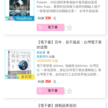
協助美、英兩國追蹤病毒並配送疫苗；強化了
愉快歡樂和講求效率的組織。 ──克勞德．西爾
「看懂局勢」、「駕馭工具」到最後的「實戰
Palantir，AI狂潮與軍事風險中最亮眼的新星
世界糧食計畫署（WFP）的供應鏈，間接協助
弗（Claude Silver），VaynerX的心理長
變現」：摩爾定律 (Moore’s Law) —— 洞悉科
Alex Karp，重塑科技與權力邊界的關鍵人物下
其榮獲諾貝爾和平獎。•產業創新：讓空中巴士
（Chief Heart Officer）
技狂飆的發動機揭開科技為何翻倍成長的祕
一家最值得關注的關鍵企業！ 全球市值超過
縮短了A350飛機的生產瓶頸，並協助英國石油
密。當硬體升級快到人類跟不上時，如何調整
4000億美元的科技巨頭 無可匹敵的監控與數據
330
（BP）管理複雜的油井數據。•重塑戰爭：在烏
Readmoo
特價
元
心態，才不會在洪流中被甩出車外？AI提問 (AI
分析能力 AI驅動 × 長期國防合約，成長預期極
克蘭戰爭中，提供AI平台即時分析影像與通訊
Prompt) —— 掌握指令權的指揮棒AI 的算力雖
高 應用橫跨軍事、金融、醫療、能源、製造、
數據。當世界進入AI的「奧本海默時刻」，
電子書
然強大，但它沒有靈魂、不會提問。手把手教
物流 核心技術正重塑全球權力結構
Palantir不再只是矽谷的一家新創，而是改變未
你「與AI溝通的藝術」，將 AI 轉化為你最強的
Palantir，堪稱本世紀最強大的數據分析與AI應
來權力平衡的關鍵力量。本書將讓你看見，它
數位特助，幫你做掉瑣碎重複的腦力勞動。AI
用公司，不只改寫技術革新，也將重塑世界秩
如何以演算法為武器，並在監控與自由的危險
變現 (AI Monetization) —— 打造你的複利人生
序，從傳聞中擊斃賓拉登的幕後推手，到阿富
【電子書】百年，並不孤寂：台灣電子業
邊界上，改寫人類文明的未來。
回歸現實面：如何把科技轉化為口袋裡的錢？
汗撤離行動中挽救125,000性命，它徹底證明
的逆襲
從自媒體自動化、SEO 變現到電子書與數位資
──軟體足以左右人類生死。Palantir的影響力包
黃欽勇
著
產，提供一套可複製的「創富思路」。未來不
括： •防疫與救援：在新冠肺炎疫情期間，
商業周刊
出版
屬於最強的人，而是屬於最懂 AI、最快套現成
協助美、英兩國追蹤病毒並配送疫苗；強化了
2026/03/05 出版
功的行動派！【本書特色】✔ 用白話解釋科技
世界糧食計畫署（WFP）的供應鏈，間接協助
電子業發展 &times; 地緣政治&times; 台灣定
底層邏輯✔ 結合理論 × 工具 × 實戰應用✔ 從認
其榮獲諾貝爾和平獎。•產業創新：讓空中巴士
位 一座地震島，撐起全球電子業的運轉核心 看
知升級到現金流打造的完整架構✔ 適合上班
縮短了A350飛機的生產瓶頸，並協助英國石油
台灣電子業，如何從代工走到世界無法繞開的
族、創作者、創業者與企業經營者為什麼你需
（BP）管理複雜的油井數據。•重塑戰爭：在烏
金石堂
關鍵位置！ 台灣的故事，從來不是單一路徑的
要這本書？當運算速度翻倍、成本持續下降，
克蘭戰爭中，提供AI平台即時分析影像與通訊
350
特價
元
成長，而是在地殼擠壓、地緣政治與科技浪潮
真正被淘汰的，往往不是能力不足，而是思維
數據。當世界進入AI的「奧本海默時刻」，
中，被一再逼迫、修正與升級的結果。《百
停留在過去。當「摩爾定律」不再只是晶片規
Palantir不再只是矽谷的一家新創，而是改變未
電子書
年，並不孤寂》以跨越一世紀的時間尺度，回
律，而成為整個時代的競速法則，你需要的不
來權力平衡的關鍵力量。本書將讓你看見，它
到台灣電子業與製造體系的形成現場，描繪這
是焦慮，而是策略。本書將帶你完成三個關鍵
如何以演算法為武器，並在監控與自由的危險
座邊陲海島，如何一步步成為全球科技供應鏈
升級：第一階段｜看懂局勢理解摩爾定律如何
邊界上，改寫人類文明的未來。
中最關鍵、也最敏感的節點。 在美中競逐、AI
【電子書】挑戰蘋果規則
推動手機、網路與AI爆發式成長，掌握科技浪