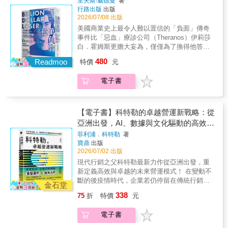
徑。 ─※─※─※─※─※─※─※─※─▍專文領讀
里夫斯‧威德曼
著
台灣矽盾如何轉化為防衛島嶼的進階籌碼？◆
生的。本書結合法律、金融、公共治理與教育
全球最迫切的挑戰，並確保每一個人都能共享
行路出版
出版
陳淑娟｜悠遊卡投控（股）公司董事長陳富煒
央行「阻升不阻貶」貨幣政策，如何造成高房
等多元視角，系統性介紹ESG金融、影響力投
這項科技帶來的利益。一本重要的著作。」──
2026/07/08 出版
｜台灣影響力投資協會理事長簡又新｜台灣永
價與低薪苦果？本書特色1. 從台灣在地視角，
資、混合金融、社會企業、地方創生與永續人
比爾•蓋茲（Bill Gates）｜微軟共同創辦人「AI
續能源研究基金會董事長▍影響力推薦王厚誠
美國商業史上最令人難以置信的「負面」傳奇
精算美中經貿武器化下的台灣生路市面上談論
才培育等重要議題，並結合國際趨勢、亞洲經
可能把一世紀的進步，濃縮在十年內實現。這
｜勞動部勞動及職業安全衛生研究所所長王儷
事件比「惡血」療診公司（Theranos）伊莉莎
川普關稅與美中貿易戰的書籍，多半聚焦於強
驗與台灣發展脈絡，帶領讀者思考：在永續時
本書深入探討了這項顛覆的可能性，並進一步
玲｜台灣永續金融與企業影響力協會理事長朱
白．霍姆斯更膽大妄為，僅僅為了換得他答應
權國家的策略與利益；本書則從台灣的主體性
代，資本應流向何處？企業應為何而存在？而
挑戰我們思考：如何打造一個由AI驅動、同時
竹元｜中華公司治理協會理事長吳道揆｜台灣
「走人」，金主軟體銀行同意支付十億美元離
與安全利益出發，提供清晰完整的在地視角，
480
我們又該如何共同打造更具韌性的未來社會？
能放大人類潛能的未來世界。」──達里歐•阿莫
Readmoo
特價
元
影響力投資協會共同創辦人／常務理事巫慧燕
職金！───||亞馬遜書店數千則讀者肯定，給予
指引讀者看清戰略資源的分布，將如何影響台
▍本書特色1. 提出「影響力資本主義」概念解
迪（Dario Amodei）｜Anthropic共同創辦人暨
｜中華民國退休基金協會理事長李永芬｜理律
平均四星半超高好評||───＊＊＊＊＊不只旁
灣的政經發展，可說是一部寫給小國的生存指
釋資本市場如何開始追求：財務回報 + 社會影
執行長「霍夫曼從OpenAI剛起步就一直是好夥
電子書
法律文教基金會執行長周吳添｜台北金融研究
人，連他自己都曾自視為「下一個賈伯斯」，
南。2. 回應「台灣病」爭議，關注經濟成長外
響。2. 跨領域整合整合ESG金融、社會創新、
伴。身為董事、投資人和顧問，他幫助我們度
發展基金會董事長林以涵｜社企流共同創辦人
他還曾經揚言，要讓傑夫‧貝佐斯追著他的車尾
的常民代價近期《經濟學人》引發台灣是否因
教育與人才培養三個領域。3. 亞洲制度比較分
過許多挑戰，也抓住許多機會。本書描繪了極
及執行長施文真｜政治大學國際經營與貿易學
燈，甚至說過，也許哪一天他會想「坐以色列
半導體一枝獨秀，而導致經濟發展失衡的「台
析日本、新加坡、韓國與台灣本地的永續金融
具價值的願景：運用AI提升人類自主行動力以
系教授胡曉嵐｜台北市政府財政局局長陳 沖
總理大位」……他如何強勢崛起？「國王的新
【電子書】科特勒的卓越營運新戰略：從
灣病」的論戰，暴露台灣在耀眼經濟數據背後
政策。4. 台灣政策機會提出台灣永續金融、產
及所有人的生活品質。」——葛雷格•布羅克曼
｜願景工程基金會董事長陳一強｜活水影響力
衣」又如何遭到戳破？亞當・紐曼是大學中輟
亞洲出發，AI、數據與文化驅動的高效未
的結構焦慮。本書最難能可貴之處，是正面回
業轉型、社會創新制度的未來路
（Greg Brockman）｜OpenAI總裁與共同創辦
投資總經理陳美伶｜台灣地方創生基金會董事
生，自以色列移民美國後，多次嘗試創業卻不
來藍圖
覆這這項辯論母題。透過檢視台灣央行長期貨
徑。 ─※─※─※─※─※─※─※─※─▍專文領讀
人「霍夫曼再次展現了他最擅長的能力：洞察
菲利浦．科特勒
著
長陳炳甫｜懷世代公益加速器執行長／台北市
甚順遂，險些被迫離開美國。2010年，紐曼與
幣政策的發展軌跡，作者指出產業過度集中，
寶鼎
出版
陳淑娟｜悠遊卡投控（股）公司董事長陳富煒
挑戰、提出解方，並致力於打造讓更多人都能
議員陳雪玉｜教育部青年發展署署長陳蔓嫻｜
友人米格爾・麥凱爾維創立WeWork，承租大樓
2026/07/02 出版
造就台灣低利率、高房價、低薪與傳統產業邊
｜台灣影響力投資協會理事長簡又新｜台灣永
共享的公平機會。」──薩帝亞•納德拉（Satya
裕隆集團公共事務暨永續溝通處總監馮 燕｜
閒置空間加以整修與裝潢後，轉租給自由工作
緣化的苦果，提醒眾人關懷在GDP數字以外，
續能源研究基金會董事長▍影響力推薦王厚誠
Nadella）｜微軟董事長暨執行長「當今AI產業
現代行銷之父科特勒最新力作從亞洲出發，重
台灣大學社會學系名譽教授黃正忠｜KPMG安
者——自此找到了致富密碼。2011年史蒂夫‧賈
關乎公平、資源分配與社會正義的「消失議
｜勞動部勞動及職業安全衛生研究所所長王儷
最具影響力的思想家與實踐家之一，始終以務
新定義高效與卓越的未來營運模式！ 在變動不
侯永續發展顧問公司董事總經理彭桂枝｜台灣
伯斯離世後，全世界開始追捧逐步嶄露頭角、
程」，為少見於主流經濟論述的清醒之聲。3.
玲｜台灣永續金融與企業影響力協會理事長朱
實的樂觀看待AI的巨大潛力。為充滿焦慮與雜
斷的後疫情時代，企業若仍停留在傳統行銷與
主婦聯盟生活消費合作社理事主席楊振甫｜5%
猶如救世主的新世代創業家，亞當・紐曼便在
金石堂
深耕經貿30年的學者告白本書作者洪財隆曾任
竹元｜中華公司治理協會理事長吳道揆｜台灣
音的世界，提供了重要而必要的平衡觀點。讓
管理思維，已難以應對全球競爭與科技浪潮。
Design Action社會設計平台創辦人詹方冠｜國
此時引起眾人注意。相比其他創業家，紐曼更
338
75
折
特價
元
台經院幕僚與公平會委員，並深耕地緣經濟領
影響力投資協會共同創辦人／常務理事巫慧燕
我們重新思考：在這個關鍵轉折點，人類究竟
「現代行銷之父」菲利普・科特勒（Philip
家發展委員會副主任委員劉中平｜富邦金融控
懂得如何結合「靈性」與「商業」兩大要素，
域超過30年。在本書中，他以平易近人的語言
｜中華民國退休基金協會理事長李永芬｜理律
能透過AI成就什麼。」──穆斯塔法•蘇萊曼
Kotler），攜手亞洲行銷權威陳就學
股(股)公司資深副總經理／法務長駱秉寬｜中華
他不滿足於傳統房地產業者的角色，反倒仿效
電子書
與淵博的學養。將生硬的地緣經濟學，轉化為
法律文教基金會執行長周吳添｜台北金融研究
（Mustafa Suleyman）｜微軟AI執行長、
（Hermawan Kartajaya）與策略專家傑克・姆
獨立董事協會理事長顏敏仁｜政治大學教授兼
那些宣稱要「改變世界」的矽谷獨角獸，承諾
大眾皆能看懂的日常知識語彙。對於關注國際
發展基金會董事長林以涵｜社企流共同創辦人
DeepMind共同創辦人「霍夫曼始終積極倡議一
斯里（Jacky Mussry），推出這部重量級新