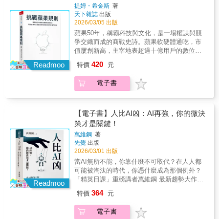
爆發、半導體發展成為國家戰略資產的時代，
潮背後的發動機。當硬體升級快到人類跟不
提姆・希金斯
著
台灣的重要性不再來自市場規模，而是來自
上，你該如何重新定位自己？第二階段｜駕馭
天下雜誌
出版
「無可替代的製造與交付能力」。本書試圖重
2026/03/05 出版
AI未來世界只剩兩種人：一種會「叫AI做
新定義台灣電子業的角色&mdash;&mdash;不
事」，另一種被AI取代。本書不教艱深程式，
蘋果50年，稱霸科技與文化，是一場權謀與競
只是代工者，而是撐起全球科技體系運轉的核
而是教你「提問力」。學會問題拆解、角色設
爭交織而成的商戰史詩。蘋果軟硬體通吃，市
心樞紐。 作者將自身家族記憶、創業歷程與電
定、情境設計與多模態提問技巧，讓AI成為你
值屢創新高，主宰地表超過十億用戶的數位生
子業第一線觀察並置：從 DIY 電腦時代到半導
的超級助理、創意夥伴與效率倍增器。第三階
活。蘋果稱霸市場的控制手段和野心，在巔峰
420
體與 AI 供應鏈重組世界秩序；從庶民社會追求
Readmoo
特價
元
段｜AI變現從內容創作、自媒體經營、電子書
之際浮現日益擴大的隱形裂縫，科技巨頭和地
穩定現金流的務實選擇，到今日台灣企業在全
與知識產品，到影音自動化與數位資產打造，
緣政治力量反擊，衝擊蘋果霸權，更影響我們
球供應鏈中承擔風險、吸收不確定性的關鍵位
電子書
本書提供完整變現地圖。不是盲目追趨勢，而
每一個消費者。蘋果透過 iPhone 與 App Store
置。你會看到，電子業的成功從來不只是技術
是用AI解決真實市場問題，建立可複製、可放
生態系打造的影響力，早已超越單純的商業範
突破，而是世代累積的紀律、專注與對風險的
大的商業模式。你將學會• 為何科技會越來越
疇，進一步主宰全球文化走向與思想資訊的流
高度耐受。 這不僅是一部回顧台灣過去的產業
快、越來越便宜？• AI 爆發是偶然，還是必
動。只能透過iPhone接觸十億用戶的全球廠商
【電子書】人比AI凶：AI再強，你的微決
之書，更是一份正在發生的現場紀錄。在 AI 與
然？• 如何用「提問」放大AI產出品質？• 哪些
們，真的別無選擇嗎？這種激烈的封閉與控
策才是關鍵！
地緣政治同時重塑世界的時代，台灣已無法被
AI 商業模式值得投入？• 如何打造屬於自己的
制，使蘋果成為各方角力的箭靶。由歐美和各
動回應需求，而必須重新思考：當全球離不開
萬維鋼
著
AI變現系統？
國的監管部門、Epic Games、Spotify、
先覺
出版
台灣電子業，我們該如何定義自己的位置、責
Meta、微信等巨頭所組成的「蘋果反抗軍聯
2026/03/01 出版
任與方向。 ──今生：1975～2025──電子業崛
盟」，正在聯手削弱數位帝國的主要獲利模式
起 &times; 地緣政治壓力── ●半導體從產業競
當AI無所不能，你靠什麼不可取代？在人人都
和成長動能，但是這些競爭對手也同樣模仿蘋
爭走向國家戰略 台積電的技術領先，使台灣意
可能被淘汰的時代，你憑什麼成為那個例外？
果，建立自己的數位圍牆。《華爾街日報》專
外成為全球科技命脈。晶片不再只是產品，而
「精英日課」重磅講者萬維鋼 最新趨勢大作──
欄作家希金斯深入探討蘋果崛起與主導市場的
Readmoo
是牽動美中政策、全球安全與產業秩序的核
為不甘平庸的你而寫！ 在AI時代，智商越來越
故事、App Store的獲利模式、矽谷企業家之間
364
特價
元
心。 ●AI 爆發，全面改寫電子供應鏈結構
不重要，選擇的智慧卻越來越重要。AI看似什
的鬥爭脈絡，以及地緣政治之間引人入勝的交
GPU、AI 伺服器推升科技巨擘市值，也讓供應
麼都能做，唯獨「微決策」，只能由人來做。
鋒。◆ 當規則由你制定，就更容易獲勝如果消
電子書
鏈重新洗牌。台灣從「筆電王國」，進化為支
這本書，不僅是對超級人工智慧的回應，更是
費者在App Store的應用程式中購買數位商品