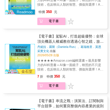
力的AI科普書＝AI像一面鏡子，映照的不只是
決策方向； &hellip;&hellip; 本書探討中國如何
最後探討人機共生時代的價值底線。本書試圖
書中的舉例十分精彩又有教育意義，強烈建議
完，更在意每一部作品是否有一致的品質與風
解的詞彙深入解釋區塊鏈的概念，為想使用區
技術，也反映出人類的智慧、價值與選擇！AI
以閃電般速度重塑貨幣，反轉落後和陳舊的現
在盲目樂觀與無端恐懼之間尋找平衡，並勾勒
大家撥出時間一讀。──傑若德・查爾曼
格 → 請答【第5題】3. 如果某個串流平台通知
塊鏈建置解決方案的創新人士提供全面又務實
的7大超能力 × 4大核心 × 8大挑戰 × 17道關鍵
金金融系統，以超級應用程式為核心，讓十億
出一套有效策略，幫助你我在迎接AI時代到來
（Gerald Zaltman），哈佛商學院Joseph C.
350
你即將調漲月費，你第一個想到的是什麼？(A)
的流程指引。」──世界銀行氣候變遷小組碳權
Readmoo
特價
元
Q&A，發揮你無法被取代的9大競爭力！★全球
用戶在手機上就能進行支付、借貸、理財投
的迷失與混亂之時提供指引，冷靜、審慎地迎
Wilson榮譽教授；Olson Zaltman共同創辦夥伴
只要整體會員體驗仍然划算，我可以接受這樣
市場與創新（Carbon Markets and
最具影響力AI科學家、MIT機器人權威重磅新作
資、購買商品和服務。 同時追蹤共產黨經濟改
接這場創世。雖然有些人或許將此刻視為人類
這本書結合亞洲豐富的實例與經驗，翻轉了我
的改變 → 請答【第4題】(B) 只要我喜歡的系列
Innovation）單位IT主管蘇珊．大衛．柯芮維克
電子書
★《出版人週刊》、《柯克斯書評》、麻省理
革的興衰，並巧妙描述大型科技公司平台與監
的終章，三位作者卻將其看作是一個全新的起
們對卓越營運的理解。書中的全新視角既鼓舞
與角色還在，我願意繼續支持 → 請答【第5
（Susan David Carevic）「《區塊鏈創新實踐
工學院榮譽校長……大推這個時代，人人都在
管機構之間來來回回的角力。 【好評推薦】
點。
人心又務實可行，對於想效仿亞洲企業那種開
題】4. 面對平台經常推出新題材、同時也快速
手冊》以廣闊的視野介紹區塊鏈技術和術語，
用AI，但「只是運用」和「懂得駕馭」，完全
（按姓名筆劃排） 姚睿 國立中央大學經濟系教
拓、進取精神的領導者與專業人士而言，是很
取消表現不佳的作品時，你認為這代表？(A) 平
並深入說明尋找解決方案和上市的詳細過程，
是兩回事。AI能計算、能預測、能生成，最後
授／管理學院EMBA執行長 孫明德 台灣經濟研
【電子書】駕馭AI，打造超級優勢：全球
珍貴的資源。──馬克・奧利佛・奧普雷斯尼克
台願意冒險與實驗，偶爾失敗可以理解 → 【結
深度和廣度兼備。不管你的創新計畫是以區塊
還是必須由人類做決策！►造AI的人，帶你看
究院景氣預測中心主任 陳冲 財團法人新世代金
（Marc Oliver Opresnik）教授，德國呂貝克應
頂尖機器人權威教你透過心智之鏡，放大
果一：Netflix】(B) 如果平台能整合影視之外的
鏈為基礎，抑或是徹底不同的顛覆性技術，康
清AI的全貌丹妮拉．羅斯是業界公認的「機器
融基金會董事長／前行政院長 謝金河 財信傳媒
用科技大學（Lübeck University of Applied
創意與決策力，掌握風險與機會
更多服務與價值，我也能接受 → 【結果二：
納從探索到部署等階段逐步解說，新手和經驗
丹妮拉．羅斯（Daniela Rus）、葛瑞格里．莫恩
人之母」、MIT電腦科學與人工智慧實驗室主
集團董事長 【國際好評推薦】 本書詳細描述了
Sciences）行銷學榮譽教授《科特勒的卓越營
（Gregory Mone）
著
采實文化
出版
Prime Video+】5. 當你評價一個串流平台時，
豐富的技術用戶都能從中受惠。」──企業以太
任，也是新世代AI模型公司Liquid AI的共同創
中國如何在不到十年的時間裡，從現金的原始
運新戰略》不僅是提升企業成效的行動指南，
2026/05/28 出版
你最在意的是哪一點？(A) 作品整體品質穩定、
坊聯盟執行董事丹尼爾．柏內特（Daniel C.
辦人。她親手打造下一代AI模型，比任何人都
系統跳躍到一個數位支付系統。只有少數公司
更集結了亞洲智慧。如果你是立志在全球交出
風格明確、數量不必太多 → 【結果三：Apple
Burnett）「區塊鏈過去、現在和未來的通盤概
★★★★★Amazon.com編輯選書＝最具影響
清楚AI能做到什麼、做不到什麼，與人類在這
參與跨足這個創新領域，但結果卻是一場金融
卓越表現的主管，這本書絕對不能錯過。──羅
TV+】(B) 故事宇宙能持續擴展，角色與世界觀
括。高層主管想在任職的組織中探索或整合DLT
力的AI科普書＝AI像一面鏡子，映照的不只是
場革命中真正的位置。►AI七大超能力 × 人類9
科技革命&hellip;&hellip;這場革命已經改變了中
伯・沃卡（Robert C. Wolcott）博士，創投
長期延續 → 【結果四：Disney+】 = = = = =
和Web3的話，本書會是很實用的參考指南。眾
技術，也反映出人類的智慧、價值與選擇！AI
大優勢，成為無可取代的競爭力羅斯歸納出AI
國，而且無論如何，它似乎也必將改變全世
金石堂
家、顧問、《近在咫尺》（Proximity）作者、
= = = = =【結果一】｜你是Netflix數據實驗型
多好用的進修工具、秘訣和策略，以容易理解
的7大超能力 × 4大核心 × 8大挑戰 × 17道關鍵
的七種超能力：速度、知識、洞見、創意、先
界。 &mdash;&mdash;《金融時報》 對中國的
芝加哥大學及西北大學創新學兼任教授在這個
350
7
折
特價
元
人格你是一位野心勃勃的創業家，相信大量實
的方式盡呈讀者眼前。」──英國區塊鏈協會理
Q&A，發揮你無法被取代的9大競爭力！★全球
見之明、精通之道和同理心⋯⋯不是為了取代
無現金革命有非常全面、可讀性很高的觀察，
快節奏的世界，以顧客為中心、速度、靈活度
驗才能找到成功公式。1997年，Netflix以郵寄
事長納西姆．納克維博士（Dr Naseem
最具影響力AI科學家、MIT機器人權威重磅新作
人類，而是幫你提升你的競爭力——．醫療編
內容包括什麼是對的、什麼是錯的，以及我們
與執行力是成功關鍵。《科特勒的卓越營運新
電子書
DVD租賃起家，挑戰實體租片店；2007年轉向
Naqvi）「本書中，康納巧妙地編撰了區塊鏈的
★《出版人週刊》、《柯克斯書評》、麻省理
碼AI讓申請費用退件率下降60％．程式設計師
在努力要將支付體系現代化時，可以如何從中
戰略》將帶你瞭解企業該如何協調策略性業
線上串流，改寫觀看方式；2013年推出《紙牌
生存指南，對於企業創新人士尤具價值，相當
工學院榮譽校長……大推這個時代，人人都在
用AI輔助工具，完成任務的速度快上1.6倍．律
國的經驗中學習。 ──席拉．貝爾（Sheila
務，在數位經濟的激烈競爭中脫穎而出。──荷
屋》，正式投入原創製作。Netflix擅長用數據
值得參考。除了研究基礎紮實，也引人入勝，
用AI，但「只是運用」和「懂得駕馭」，完全
師用AI搜尋工具，把查閱文件的時間留給真正
Bair），前美國聯邦存款保險公司（US Federal
西・薩利比・奈托（José Salibi Neto），HSM
分析觀眾行為，快速試水溫、快速調整方向。
先快速奠定讀者的基礎知識、過程中破除常見
是兩回事。AI能計算、能預測、能生成，最後
【電子書】串流之戰：演算法、訂閱制與
需要動腦的論證分析⋯⋯懂得駕馭這七種超能
Deposit Insurance Corporation）主席 在這個精
創辦人、《顛覆性領導力》（Disruptive
這種精神帶來創新，也讓作品更替節奏加快，
迷思，最後彙整齊全的工具組合，為首次實作
還是必須由人類做決策！►造AI的人，帶你看
平台競爭，如何重寫整個內容產業的規則
力的人，結合人類獨特的優勢，將在工作與生
湛卓越的報導中，馬永哲說明了中國金融科技
Leadership）合著作者
你欣賞的是速度與變化本身。【結果二】｜你
提供強力支援。」──NatWest Markets創新部
清AI的全貌丹妮拉．羅斯是業界公認的「機器