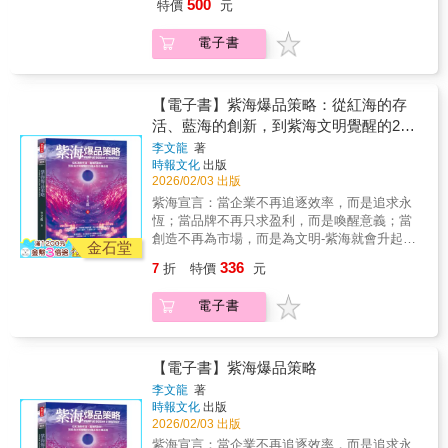
綱，根據你的學習節奏動態調整內容，讓每個
500
特價
元
業為主軸的百年台灣產業史：本書以百年視角
輯，完整梳理大模型演進脈絡。透過真實案例
人都能發揮天賦，並達到終身學習的效果。．
貫穿台灣從農業社會到成為全球科技樞紐的轉
與分析，理解教育、醫療、金融、設計等領域
日常消費自動化從比價、訂購到行程安排，AI
電子書
變，從 1925 年宜蘭頭城的家族工廠、1970～
變革，掌握 AI 新秩序關鍵思維，洞察未來趨勢
代理將處理所有繁瑣事務，你只需設定偏好並
2020 電子業崛起，到 AI 時代的國際競逐。作
與商業機會，幫助你建立全面視野，迎接AI世
授權即可。．真正掌握自己的數據透過區塊鏈
者以自身產業經驗為切口，引導讀者思考──台
代挑戰。 從 ChatGPT 到 AI 各巨頭，人類未來
技術，你將真正擁有自己的資訊，讓AI為你服
灣如何從邊陲小島，成為世界不可或缺的科技
由誰決定？大模型無所不在，從生活日常助手
【電子書】紫海爆品策略：從紅海的存
務，而非為廣告商服務。兩位作者以清晰的架
強權。 2｜第一手產業深度觀察，揭開半導體
到產業運作核心，沒有人能置身事外自 2022 年
活、藍海的創新，到紫海文明覺醒的25
構與務實的建議，教導我們如何在演算法主導
與 AI 全球競局： 作者透過多年在國際舞台的
底 ChatGPT 驚豔亮相以來，大模型技術以驚人
的世界中奪回主導權，並與AI建立真正的夥伴
個永恆市場法則
李文龍
著
演講、論壇與產業合作，包括與輝達、英特
的速度席捲全球，徹底改變了我們的工作、生
關係，在變局中為個人與企業創造長期優勢。
時報文化
出版
爾、三星、ASML、蔡司等領袖的對話，不僅總
活與思維方式。從文本創作到日常辦公，從教
本書是第一本完整探討AI分身的商業趨勢書，
2026/02/03 出版
結出技術趨勢，更呈現全球科技巨擘如何重塑
育、科研到醫療、金融，大模型正在以前所未
無論你是企業領袖、創業者或關心未來的公
紫海宣言：當企業不再追逐效率，而是追求永
供應鏈、美中歐韓日等國在半導體與 AI 上的真
有的精準與效率，重塑各行各業的運作模式。
民，這本書都將改變你對AI、對工作、對生活
恆；當品牌不再只求盈利，而是喚醒意義；當
實盤算&hellip;&hellip;這些洞察多為作者親身所
ChatGPT 的出現不僅打破了人工智慧僅能處理
的想像。各界推薦真是精采絕倫。本書促使我
創造不再為市場，而是為文明-紫海就會升起。
見，有別於一般媒體報導。 3｜首度公開
資料和規則性任務的限制，更首次展現了類人
金石堂
們不得不面對「身分」與「存在」等最根本的
紅海講的是市場的「存活」；藍海講的是產業
「天、地、人」架構：重新理解台美中科技權
的語言理解能力，開啟了人工智慧應用的新時
336
7
折
特價
元
問題：在這個時代，AI代理既可以大幅增強人
的「創新」；而紫海講的是文明的覺醒。二十
力版圖：作者以「美國是天、亞洲與中國是
代——這是一次前所未有的技術革命，也是人
類的能力與影響力，也可能徹底摧毀它們。
年前，藍海策略如黎明初現，為世界企業帶來
地、台灣是人」提出全新分析框架：美國訂規
類社會邁入「大模型時代」的序幕。在這場全
電子書
——克勞斯．施瓦布（Klaus Schwab），前世
希望！但當無數商學院學生把藍海寫進PPT、
則、中國與亞洲是落腳地，台灣則是人、是企
球性的 AI 競賽中，OpenAI、Google、Meta、
界經濟論壇執行主席本書結合生動的故事與犀
無數企業顧問把差異化變成流程化、AI演算法
業，需要懂得用電子業在夾縫中生存、升級與
Apple 等科技巨頭各展所長，紛紛推出自己的
利的分析，讓AI的未來不再只是冷冰冰的技
開始自動生成藍海模型時，「藍海」不再是
發聲。 4｜科技冷知識 &times; 人的百年選
大模型產品，而 Anthropic、DeepSeek、xAI、
術，而是一段扣人心弦、以人為核心的旅程。
海。而是變成一套公式，一種被量化、被複
【電子書】紫海爆品策略
擇，交織而成的產業敘事：不同於一般科技產
Cohere 等新興公司則以靈活創新的策略切入市
——大衛．巴哈（David Bach），IMD 商學院
製、被模組化的夢想。紫海是來自創造者對意
業書籍，本書穿插作者家族故事、庶民生活經
場。不同玩家在技術研發、開源生態、應用落
李文龍
著
院長數位版的你正在快速到來，它的名字就叫
義的召喚。人們不再問：「我該賣什麼？」而
驗、台灣產業歷史，以及旅行世界的所見所
時報文化
出版
地與商業模式上各有取向，形成了一個充滿智
AI分身。這本書清楚易讀，分析數位代理如何
是問：「我為何而創？」紫海企業不只是推出
思，從農業到工廠，從個人到供應鏈，讓你理
2026/02/03 出版
慧、策略與博弈的激烈競技場。本書深入剖析
提升每個人的能力，從單純的輔助工具，進化
商品，而是塑造文化；不只是滿足需求，而是
解電子業不只是產線，而是一整個社會的集體
各大公司背後的商業戰略與技術布局，從 GPT
紫海宣言：當企業不再追逐效率，而是追求永