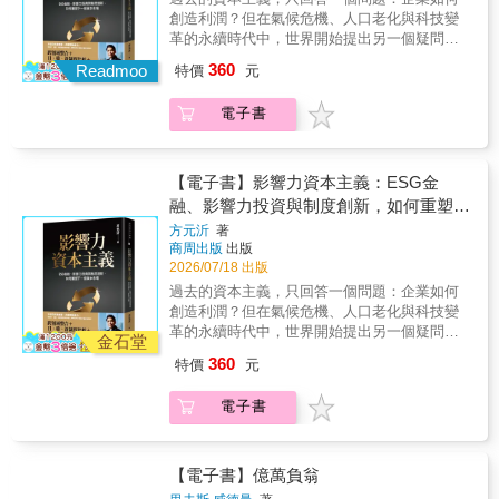
的地緣經濟時代，夾處在美中兩大強權之間的
你在知識爆炸、真假難辨的時代，更快看清局
創造利潤？但在氣候危機、人口老化與科技變
外齊聲推薦喬治．德拉瑪（George de Lama）
台灣，如何不只是被動承受衝擊，而能建立看
勢、找到選擇、評估風險，找到更適合自己的
革的永續時代中，世界開始提出另一個疑問：
｜美國艾森豪基金會總裁簡立峰｜Google台灣
清當前局勢、安穩向前行的判斷架構？洪財隆
行動方向。Q4｜擴大共享：什麼是「私有共享
資本市場是否能同時創造經濟價值與社會價
前董事總經理林憲銘｜緯創集團董事長王伯元
360
是一名深具人文關懷的經濟學家，曾長期擔任
Readmoo
資源」？私有共享資源，是指YouTube、
特價
元
值？ ─※─※─※─※─※─※─※─※─ 在氣候變
｜中磊電子榮譽董事長林文伯｜矽品集團共同
台灣經貿政策幕僚，並在公平交易委員會服務8
LinkedIn這類由企業經營，也由使用者共同創
遷、社會不平等與高齡化加速的今天，全球資
創辦人劉鈞｜凌華科技董事長Karen Liu｜史丹
年，深諳國家與商業，以及權力、政策與知識
造、共同受益的數位基礎建設。霍夫曼進一步
電子書
本市場正經歷一場深刻的制度變革。企業存在
佛大學電腦科學系教授金潔．戴夫（Kinjal
的緊張關係。30年來，他見證台灣歷經全球化
提出「數據農耕」概念：數據不必是彼此爭奪
的目的，已不再只有追求股東利益最大化，
Dave）｜貝宜系統資深顧問理查．達瑟
與中國經濟崛起的洗禮，如今更看到以美國激
的稀缺資源，當平台、使用者與AI共同創造價
ESG、影響力投資、永續金融與社會創新，正
（Richard Dasher）｜史丹佛大學美亞科技管
進關稅政策為首、各國面對這兩股力量的反
值，每個人的機會也能隨之擴大。Q5｜擴大驗
在重新定義資本、市場與公共價值之間的關
理中心主任龔師賢｜iKala共同創辦人暨技術長
【電子書】影響力資本主義：ESG金
撲，一路走來筆耕不斷。在本書中，他以深厚
證：為什麼持續創新反而能讓AI更安全？面對
係。本書將帶領讀者理解：這場轉型是如何發
融、影響力投資與制度創新，如何重塑下
的地緣經濟和行為經濟素養為基礎，輔以文學
AI風險，最有效的應對不是暫停，而是持續前
生的。本書結合法律、金融、公共治理與教育
一個資本市場
比喻、經貿歷史典故、哲學趣味等手法，既點
方元沂
著
進。暫停與禁止看似謹慎，卻可能讓問題更晚
等多元視角，系統性介紹ESG金融、影響力投
商周出版
出版
破川普貿易政策的懲罰性框架本質，更以獨到
被發現。真正的安全，是讓更多人在真實世界
資、混合金融、社會企業、地方創生與永續人
2026/07/18 出版
的政經算術，精準拆解台美貿易暨投資MOU背
中測試、回饋、修正，AI 才能更快修正錯誤、
才培育等重要議題，並結合國際趨勢、亞洲經
後的美方企圖……針對低薪等長期困擾島嶼的
過去的資本主義，只回答一個問題：企業如何
降低偏見、累積信任。封閉開發，才是最大的
驗與台灣發展脈絡，帶領讀者思考：在永續時
「台灣病」，作者直言針砭，明白指出出口導
創造利潤？但在氣候危機、人口老化與科技變
風險。Q6｜擴大國家自主：為什麼AI也是國家
代，資本應流向何處？企業應為何而存在？而
向經濟發展模式的陰影，以及只有「抗中保
革的永續時代中，世界開始提出另一個疑問：
競爭力問題？AI已不只是產業議題，更是國家
我們又該如何共同打造更具韌性的未來社會？
金石堂
台」這帖藥方，遠遠不足以凝聚人心。本書為
資本市場是否能同時創造經濟價值與社會價
治理與全球競爭的核心變數。未來的關鍵，不
▍本書特色1. 提出「影響力資本主義」概念解
360
特價
元
一部兼具知性與溫度、看懂紛亂國際局勢並誠
值？ ─※─※─※─※─※─※─※─※─ 在氣候變
只是誰開發出最強的AI，而是哪些國家最能有
釋資本市場如何開始追求：財務回報 + 社會影
實反思台灣現況的經濟備忘錄。關注全球經貿
遷、社會不平等與高齡化加速的今天，全球資
效運用AI建立信任、提升效率、創造共同繁
響。2. 跨領域整合整合ESG金融、社會創新、
電子書
環境變化與島嶼命運的你，都可在這裡找到上
本市場正經歷一場深刻的制度變革。企業存在
榮。AI時代的勝出者，將是最能讓科技能力普
教育與人才培養三個領域。3. 亞洲制度比較分
乘解答線索。◆美元、中國稀土、荷姆茲海
的目的，已不再只有追求股東利益最大化，
及、讓更多人受益的社會。看見最壞的可能，
析日本、新加坡、韓國與台灣本地的永續金融
峽、台積電......，不同咽喉點各具備哪些優劣
ESG、影響力投資、永續金融與社會創新，正
選擇最好的行動。掌握超級代理效應，主動創
政策。4. 台灣政策機會提出台灣永續金融、產
勢？◆從赫緒曼到鈴木一人，地緣經濟學大師
在重新定義資本、市場與公共價值之間的關
造更好的未來。全球AI與思想領袖 共同推薦
【電子書】億萬負翁
業轉型、社會創新制度的未來路
與經典如何為小國避險帶來啟發？◆AI 時代，
係。本書將帶領讀者理解：這場轉型是如何發
「提供了關鍵視角，說明AI如何協助解決當今