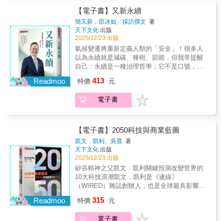
作方式、侷限與風險。我們從人工智慧的表現
了馬斯克一個警示：經營推特可不是製造火
而且距離「重現人類智慧」的理想仍然迢遙。
役，而這一切都讓言論自由的概念懸於一線。
者的廚房與鏡前，她親眼見證一場改變人類身
中學到了什麼？這些成就代表了哪些進步？下
【電子書】又新永續
箭。——莎拉．弗里爾（Sarah Frier），
而更糟的是：儘管它正在取得進展，但它與其
——尼克．比爾頓（Nick Bilton），《孵化推
體的全球實驗。當瘦瘦針讓丹麥製藥公司諾和
一步可能為何？AI的未來方向為何？我們希望
《Instagram 崛起的內幕與代價》（No Filter）
簡又新，邵冰如╱採訪撰文
著
宣稱的目標（複製人類智慧）之間的距離並沒
特》（Hatching Twitter）作者、《浮華世界》
諾德（Novo Nordisk）成為全歐洲最有價值的
AI往哪裡去？人工智慧的關鍵概念其實在前幾
作者 《馬斯克的X帝國》是一部細膩且引人入
天下文化
出版
有縮小。要理解這個矛盾，必須同時探討「人
（Vanity Fair）特派記者 如果你想了解史上最
企業時，她決定走進這場「奇蹟」的核心
個世紀的哲學，特別是霍布斯與萊布尼茲的著
2025/12/23 出版
勝的紀錄，講述全球最關鍵的通訊平台之一，
類智慧」本身的本質。人類智慧並不只是解決
強大的社群網路之一，是如何變成一場如此戲
&mdash;&mdash;揭開GLP-1藥物（瘦瘦針）
作、以及亞里斯多德一路迄至布爾和弗雷格的
如何在一場單相思變調後成為附帶損害。寇
氣候變遷將重新定義人類的「安全」！很多人
問題的能力，而是一種評斷與判斷，體現在我
劇性的企業災難，你必須閱讀寇特．華格納這
背後的發展史，採訪被遺忘的GLP-1發現者，
邏輯學傳統裡，早已醞釀成形。艾倫．圖靈承
特．華格納揭露了權力如何從一位億萬富翁轉
以為永續就是減碳、種樹、節能，但我常提醒
們如何面對各種情境。人類智慧本質上帶有規
部深度報導的內幕故事。《馬斯克的X帝國》給
記錄早期用藥者的身體與心理變化，也凝視那
此遺緒，使其開花結果，促成了當代無與倫比
移到另一位手中令人震驚的新細節，並對推特
自己：永續是一種治理哲學；它不是口號，而
範性，類似倫理或美學的判斷，因此難以完全
了馬斯克一個警示：經營推特可不是製造火
些在醫療與資本夾縫中掙扎的真實生命。
的技術與科學變革：電腦科學及其進階分支──
（現稱為 X）能否獲救提出了全新見解。——
是文明延續的方式。——台灣永續先驅 簡又新
界定。人工系統所謂的「智慧」其實只處理人
箭。——莎拉．弗里爾（Sarah Frier），
413
人工智慧。人工智慧，不論其形式為何、發展
Readmoo
特價
元
艾蜜莉．張（Emily Chang），暢銷書《男子烏
走過八十年的歲月，簡又新從立委、環保署
類設定的問題，並不真正理解情境。這正是AI
《Instagram 崛起的內幕與代價》（No Filter）
到哪，使命都是解決問題；AI應定位為人類的
托邦：打破矽谷男孩俱樂部》（Brotopia）作
長、交通部長、外交部長等轉身，選擇永續做
的侷限，但同時也是它能發揮作用的地方：協
作者 《馬斯克的X帝國》是一部細膩且引人入
強大工具，而不是追求與人類智慧競爭甚至超
電子書
者、彭博社節目《The Circuit》主持人
為人生下半場的戰場。他為了心中的理念，曾
助我們解決更多實際而緊迫的問題。因此，AI
勝的紀錄，講述全球最關鍵的通訊平台之一，
越。人工智慧在21世紀迎來重大突破，但其運
在丹麥寒冬中苦守兩天，也曾受企業冷言相
應定位為人類的強大工具，而不是追求與人類
如何在一場單相思變調後成為附帶損害。寇
作原理仍不透明，這些進步尚未被完全理解，
向，要他「不要來找麻煩！」然而在漫長的永
智慧競爭甚至超越。人類真正需要的，是靈活
特．華格納揭露了權力如何從一位億萬富翁轉
而且距離「重現人類智慧」的理想仍然迢遙。
續之路上，他不畏雜音，始終追隨著前方那道
而可靠的輔助系統，而非擁有「類人思維」的
【電子書】2050科技與商業藍圖
移到另一位手中令人震驚的新細節，並對推特
而更糟的是：儘管它正在取得進展，但它與其
願景的亮光，踽踽獨行。這樣的堅持，在二十
虛擬人格。人工智慧為我們提供支援，這應該
（現稱為 X）能否獲救提出了全新見解。——
凱文．凱利、吳晨
著
宣稱的目標（複製人類智慧）之間的距離並沒
年後換來台灣在永續領域的亮眼成績。因為簡
仍然是其目標，而不是尋求等於甚至超越人類
艾蜜莉．張（Emily Chang），暢銷書《男子烏
天下文化
出版
有縮小。要理解這個矛盾，必須同時探討「人
又新，台灣成為世界地圖上一個不容忽視的綠
智慧的不連貫的目標。人類需要溫順、強大和
2025/12/23 出版
托邦：打破矽谷男孩俱樂部》（Brotopia）作
類智慧」本身的本質。人類智慧並不只是解決
色之國！本書是簡又新的永續旅程紀錄，讓我
多功能的工具，而不是具有非人性認知形式的
者、彭博社節目《The Circuit》主持人推薦
矽谷精神之父凱文．凱利關鍵預測改變世界的
問題的能力，而是一種評斷與判斷，體現在我
們看見這條道路的險峻，卻又反映出簡又新如
偽人。本書所要探討的，是當今工智慧的概念
Miula｜「M觀點」創辦人文森說書｜YouTuber
10大科技浪潮凱文．凱利是《連線》
們如何面對各種情境。人類智慧本質上帶有規
何懷抱信念，帶領台灣往共好的方向前進。不
基礎。我們將試圖理解，哪些理論資源成了糧
／Podcaster抹布Moboo｜「科技工作講」主持
（WIRED）雜誌創辦人，也是全球最具影響力
範性，類似倫理或美學的判斷，因此難以完全
僅是台灣耕耘永續的故事，也是留給下一個世
草，讓本領域突飛猛進；這些資源又為我們理
人郝旭烈｜郝聲音Podcast主持人財女珍妮｜
的科技思想家之一。他以獨特的洞察力，預見
界定。人工系統所謂的「智慧」其實只處理人
315
代最真摯的指引。永續不是終點，而是開始這
Readmoo
解自然智慧帶來了哪些進展；當前這個企圖面
特價
元
《美股投資學》作者程世嘉｜iKala共同創辦人
網路、共享經濟與人工智慧的崛起。如今再次
類設定的問題，並不真正理解情境。這正是AI
個開始，從我們每一個人的選擇出發──․問自
臨什麼樣的限制，又應該對它設下哪些邊
暨董事長黃晨皓Kim｜阿金！人生進化中葛如鈞
以宏觀視野，描繪2050年的人類生活。他根據
的侷限，但同時也是它能發揮作用的地方：協
己：「這樣做，對地球與他人有益嗎？」․重新
界……。本書解開智慧概念的雙重面貌，以及
電子書
（寶博士）｜現任不分區立法委員盛讚推薦