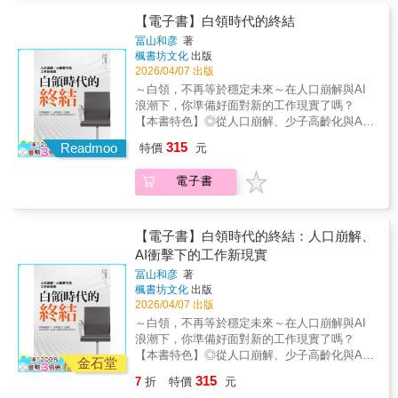
相互信任，做出更明智的決策。★彈性打破實
源，甚至被稱為「新型石油」。而擅長運用資
新時提供寶貴的經驗教訓，不會將消費者或金
單一爆款更重要。【結果三】｜你是Apple
限制★ 如何看待AI時代的內容真實
體職場與朝九晚五的限制。彈性不僅是便利，
料的企業，就能領導市場、創造財富。帕蘭泰
【電子書】白領時代的終結
融穩定性置於風險之中。 ──《華盛頓郵報》
TV+精品策展型人格你是一位極簡主義的科技
性 ◆◆◆◆◆◆◆◆◆▍本書特色1. 一覽串流
更代表個人能同時為多個組織服務，兼顧生活
爾價值就來自於，它能在這個資料經濟時代，
（Washington Post） 現金的時代可能已經快
冨山和彦
著
藝術家，寧少而精、寧缺勿濫。Apple TV+於
的發展歷史對串流產業的崛起與普及有完整的
與多重熱情。★社群工作不再是孤獨的通勤，
提供專業的解決方案。它究竟如何從軍工神祕
走到盡頭了。中國在一千多年前發明了紙幣，
楓書坊文化
出版
2019年上線，沒有龐大片庫，卻選擇重金打造
介紹，提供最新資訊，涵蓋疫情後的產業調
而是參與全球生態系統。隨著逐步適應未來的
獨角獸，躍升為AI軟體霸主？既能協助偵破龐
現在更領先推動無需信用卡的線上支付
2026/04/07 出版
高品質原創內容。《樂動心旋律》（CODA）
整，以及AI的發展對影視文化的衝擊。2. 幫你
工作模式，社群原則占據核心地位，提供社會
氏騙局、管理供應鏈，還能支援烏克蘭戰爭？
&hellip;&hellip;這本書生動地描述了這種現象，
～白領，不再等於穩定未來～在人口崩解與AI
奪得奧斯卡最佳影片，象徵其精品路線的成
搞懂訂閱經濟的真相理解價格上漲、共享帳號
黏著度，讓職涯更豐富。……顛覆性科技不僅
甚至重塑全球權力與商業格局？▍「繼特斯拉
同時它還是一個警示故事，因為世界上許多國
浪潮下，你準備好面對新的工作現實了嗎？
功。平台強調品牌一致性與製作質感，對你而
限制、廣告方案出現的邏輯，做出更理性的消
是各種新技術的堆疊，它正以前所未有的方式
之後最具吸引力的成長股」，看懂Palantir，才
家都正在推出自己的數位貨幣。 ──華爾街日報
【本書特色】◎從人口崩解、少子高齡化與AI
言，觀看是一種品味選擇。【結果四】｜你是
費選擇。3. 拆解演算法的運作方式知道推薦系
賦能人類，更將重新定義工作的本質；生成式
能掌握未來發展的脈動與機遇！本書作者安有
（The Wall Street Journal）
革命出發，揭示白領階級走向結構性消失的不
Disney+宇宙信仰型人格你是一位守護王朝的繼
統如何影響你的觀看習慣，避免陷入內容同溫
AI不會取代我們，而是從工具演變成最強大的
315
錫長期活躍於IT前線、並創立韓國IT 技術公
Readmoo
特價
元
可逆社會轉型。◎提出白領退場後的勞動力新
承人，相信傳奇故事能跨越世代延續。
層。也看清平台如何計算成本與收視數據，理
隊友，職場將進化為「超人類」（Human+）工
司，在書中，他提供專業視角，深入淺出剖析
配置方向，重新定義未來「有價值的工作」。
Disney+於2019年推出，背後是迪士尼數十年
解作品「消失」背後的商業邏輯。4. 重建你的
作場所。本書不僅是關於未來工作的藍圖，更
產業最新動態，並揭祕帕蘭泰爾的競爭優勢，
電子書
◎剖析「老闆型工作」的概念，提供讀者具體
累積的IP資產，包括經典動畫、星際大戰、皮
「媒體選擇權」在AI氾濫的現況下，判斷哪些
是定義下一代職場與勞動力轉型的決定性指
提供最全面的商業模式與技術護城河解析。
而現實的職涯判斷基準。你以為消失的是工
克斯與漫威系列。Disney+依靠龐大世界觀與角
焦慮合理、哪些被誇大，建立對未來內容產業
南。未來的工作不再是人類適應技術，而是透
「本書的宗旨是，成為一本指南，讓大家不被
作，其實正在瓦解的是整個白領時代。長期作
色連結建立穩定觀眾群，重視品牌安全與家庭
的基本判讀能力。同時在碎片化的娛樂世界
過技術找回人性的主動權──讓人們從地點與時
一時的股市迷因或市場熱潮牽著走……讓我們
為「穩定人生模板」的白領上班族，如今正站
市場。對你而言，熟悉的人物與世界觀帶來歸
【電子書】白領時代的終結：人口崩解、
中，重新思考時間如何分配、錢要花在哪裡。
間解放，重新定義「工作如何讓人更像人」。
跟著書中的脈絡，一起了解帕蘭泰爾一路走來
在歷史性的轉折點上。人口快速老化與少子化
屬感，角色比演算法更重
AI衝擊下的工作新現實
▍專文推薦陳子軒｜體育大學體育研究所教授
各位準備好參與下一輪的工作變革了嗎？【推
的心路歷程，以及即將展開的未來。沿著這條
問題，造成勞動力結構崩解；與此同時，生成
要。 ◆◆◆◆◆◆◆◆◆▍串流平台的觸角正
▍掌握趨勢好評NeKo嗚喵｜說書人文森說書｜
薦人】(依名稱筆畫順序)商談・不廢話｜
脈絡前進，你自然會理解，『資料』如何在AI
冨山和彦
著
式AI正以驚人的速度進入辦公室，過去仰賴制
在延伸2026年初的兩件大事，從中一窺串流平
YouTuber朱楚文｜科技主播、主持人林旻毅｜
YouTube 商管知識內容創作者雪力（夏瑄澧）
楓書坊文化
出版
時代創造嶄新的價值，而帕蘭泰爾在這條路
度、年資與流程維持的工作，逐漸失去存在的
台的影響力正日益擴展。1月，美國傳奇攀岩家
Min投資說書小棧翁煌德｜FB粉絲專頁「無影
2026/04/07 出版
｜組織心理顧問、MBTI國際認證講師齊立文｜
上，又扮演什麼角色。」▍從企業動態到投資
理由。本書作者直指出一個殘酷卻無法迴避的
艾力克斯‧霍諾德（Alex Honnold）在Netflix全
無蹤」管中祥｜中正大學傳播學系教授愛瑞克
《經理人》總編輯【各方讚譽】本書深入探討
前景，給你全方位的洞察：【產品技術】如何
～白領，不再等於穩定未來～在人口崩解與AI
現實──我們所熟悉的中產階級支柱，已經開始
程直播下，成功徒手獨攀台北101。3月，第六
｜《內在原力》作者龍貓大王｜影評劉奕酉｜
顛覆性科技如何快速且深刻改變工作。黛博拉
在競爭激烈的AI市場中，建立差異化優勢？
浪潮下，你準備好面對新的工作現實了嗎？
動搖。作者從日本社會的產業變遷與人口數據
屆WBC世界棒球經典賽日本區轉播由Netflix獨
鉑澈行銷顧問策略長蘇書平｜先行智庫董事長
和喬許為全球領導者撰寫了這本引人入勝的指
【獲利模式】如何從政府客製化專案，擴展至
【本書特色】◎從人口崩解、少子高齡化與AI
出發，指出在全球化與數位轉型加速之下，能
家壟斷，以約150億日圓的天價買下，導致日本
金石堂
暨執行長 ◆◆◆◆◆◆◆◆◆我們不再只是觀
南，足以幫助他們應對這些變革。──瑞文．傑
全球企業市場，並實現規模經濟？【產業應
革命出發，揭示白領階級走向結構性消失的不
夠存活下來的白領，只剩下少數負責「做決
觀眾無法在傳統電視頻道收看，引發許多討
315
7
折
特價
元
眾，我們是數據的一部分、是訂閱模型的一
蘇薩桑（Ravin Jesuthasan），美世顧問
用】從醫療、物流、詐欺偵測到新藥研發，它
可逆社會轉型。◎提出白領退場後的勞動力新
策、創造價值」的高階角色；大量以規則、流
論。這兩件事件只是一個開始，揭示串流平台