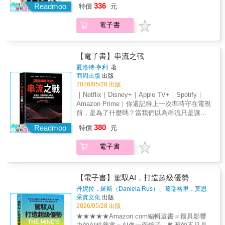
杉磯時報》暢銷書摩根大通NextList年度選書
不只是一本商業書，更是一張帶領你從亞洲出
安娜•哈芬登（Arianna Huffington）｜Thrive
（Gerald Zaltman），哈佛商學院Joseph C.
Macro Investor執行長暨創辦人「《區塊鏈創新
336
Readmoo
特價
元
技術，發展出超越全球巨頭的強勁商業模式。
★《時代》雜誌百大人物、英國著名歷史學家
發、邁向全球卓越的轉型地圖。【本書特色】
Global創辦人暨執行長「霍夫曼在本書中有力
Wilson榮譽教授；Olson Zaltman共同創辦夥伴
實踐手冊》不僅是新手和專家都不容錯過的實
為何中國科技公司能夠成功，而矽谷卻失敗
尼爾．弗格森專文作序★比爾．蓋茲｜山姆．
1.亞洲視角的全球卓越營運典範以新加坡、日
地主張：我們應該擁抱AI未來，一個人類運用
這本書結合亞洲豐富的實例與經驗，翻轉了我
用指南，也為企業領導者提供直截了當的行動
電子書
了？ 【創新的大悲劇】 金融科技的繁榮帶來了
奧特曼｜薩帝亞．納德拉｜華特．艾薩克森 一
本、南韓、印度與中國為案例，揭示亞洲如何
這項強大新工具，持續追求更溫柔、更有意義
們對卓越營運的理解。書中的全新視角既鼓舞
計畫，協助企業展開實作並獲取成果。這本書
新問題：詐欺者偽裝成創新者，創新的商業模
致推薦◤在機器擁有思維的時代，身為人類的
重塑卓越營運模式。2.QCDS核心模型，全面提
生活的世界。」──德勒•奧洛傑德（Dele
人心又務實可行，對於想效仿亞洲企業那種開
來得正是時候，可確保你能順應時勢，不在區
式看似金融的未來，卻引發災難性事件與金融
真正意義是什麼？◢隨著AI吸收大量數據、獲
升營運效能品質、成本、交付與服務四大核
Olojede）｜普立茲獎得主「霍夫曼以近乎超級
拓、進取精神的領導者與專業人士而言，是很
塊鏈推動的下一波商業革命中錯失良機。」──
危機。監管機構該如何調整監管作為？如何保
得自主行動的能力，它將協助我們應對從氣候
心，建立高效營運體系。3.創意與創新驅動的
智慧的洞察力提出：AI將成為人類的重要夥
【電子書】串流之戰
珍貴的資源。──馬克・奧利佛・奧普雷斯尼克
陶德・麥當諾（Todd McDonald），R3共同創
持創新中好的部分，剔除壞的與風險大的？
變遷、地緣政治衝突到貧富不均等各種問題；
新營運哲學透過亞洲企業案例說明，如何融合
伴，而非單純的工具或威脅。他也再次提醒：
（Marc Oliver Opresnik）教授，德國呂貝克應
夏洛特‧亨利
著
辦人「《區塊鏈創新實踐手冊》不只是引領讀
【西方的擴張企圖與挑戰】 在全球金融科技競
甚至可能解開宇宙最深奧的謎團，並將人類精
創意與改善思維，開創AI時代的高效營運哲
世界上最迷人的事，始終是擁有真正的智慧；
用科技大學（Lübeck University of Applied
商周出版
出版
者初識區塊鏈生態系的絕佳入門讀物，更是快
爭中，中國應用程式的數位錢包如何對抗
神提升到難以想像的高度。這場具突破性的變
學。4.從個人到組織的實踐指南從領導者到職
而AI或許能讓我們都變得更聰明一點。人類不
Sciences）行銷學榮譽教授《科特勒的卓越營
2026/05/28 出版
速培養創新思維的強力跳板。」──InterWork
Visa、萬事達卡與世界各地的強勁對手？中國
革極大地賦予各行各業的人前所未有的能力，
場人皆適用，培養創業精神、專業素養與永續
曾停止創新，這次也不會是最後一次。」──艾
運新戰略》不僅是提升企業成效的行動指南，
｜Netflix｜Disney+｜Apple TV+｜Spotify｜
Alliance計畫主持人與Microsoft主力架構師馬
如何以自己的數位貨幣挑戰比特幣等加密貨幣
也同時帶來一場全新的挑戰——奪走我們獨立
競爭力。【推薦人】劉奕酉 鉑澈行銷顧問策略
希頓•庫奇（Ashton Kutcher）｜演員、投資
更集結了亞洲智慧。如果你是立志在全球交出
Amazon Prime｜你還記得上一次準時守在電視
利・格雷（Marley Gray）「如果你想瞭解最新
與美元，企圖取得全球金融力量的制高點？ 中
判斷與行動的能力，動搖我們與信仰的關係，
長【好評推薦】這本突破性著作開創了全新的
人、父親「卓越的頭腦，溫暖的胸懷，大膽的
卓越表現的主管，這本書絕對不能錯過。──羅
前，是為了什麼嗎？當我們以為串流只是讓看
的世界動態和去中心化經濟的發展潛能，這本
國的無現金革命不僅改變了華爾街，也改變了
進而可能推動人類進入全新的演化階段。
創業行銷領域，提倡以卓越營運為重點，帶動
想法……一定要讀這本書！」──范•瓊斯（Van
伯・沃卡（Robert C. Wolcott）博士，創投
劇、聽音樂更方便其實它正在改寫整個娛樂產
書必能滿足你的需求。我們的行為已然永遠改
個人管理財務的方式， 然而在便利的背後，對
380
※※※※※※※※※※※※我們會變得更像AI，還
效率與價值主張，幫助企業因應新的威脅，並
Readmoo
Jones）｜CNN主持人、暢銷作者
特價
元
家、顧問、《近在咫尺》（Proximity）作者、
業的權力結構#串流媒體 #媒體經濟 #文化影響
變，現行的商業模式勢必要適度調整，你有任
資安和國安埋下了怎樣的引信？ 中國金融科技
是AI會變得更像我們？※※※※※※※※※※※※
把握眼前的機會。書中還生動說明亞洲成功的
芝加哥大學及西北大學創新學兼任教授在這個
力 #平台競爭 #好萊塢罷工 #娛樂的未
何準備嗎？」──ING分散式帳本技術計畫總主
的故事弧線是一個完美的視角，讓我們看到這
本書由美國資深政治家亨利．季辛吉，與兩位
案例，是跟上市場動態的實用指南。──大衛・
快節奏的世界，以顧客為中心、速度、靈活度
電子書
來 ◆◆◆ 先來看看你屬於哪一種串流人格？
持人瑪莉安娜．戈梅茲．德．拉．薇拉
個世界崛起強權的另一面貌──創新科技帶來了
科技界巨擘克雷格．蒙迪及艾力克．施密特共
艾克（David Aaker），Prophet副董事長、
與執行力是成功關鍵。《科特勒的卓越營運新
◆◆◆1. 當你結束一天的工作，坐下來打開串
（Mariana Gomez de la Villa）「《區塊鏈創新
爆炸性成長、網路效應以及局勢複雜化升高，
同撰寫。在這本季辛吉生前的最後著作中，三
《品牌的未來》（The Future of Purpose-
戰略》將帶你瞭解企業該如何協調策略性業
流平台時，你心裡真正期待的是什麼？(A) 希望
實踐手冊》是必讀之作。書中不僅介紹區塊鏈
雖然釋放出巨大且有益的生產力，但同時會面
位作者在前言便開宗明義地寫道：AI的出現是
Driven Branding）作者，科特勒稱他為「現代
務，在數位經濟的激烈競爭中脫穎而出。──荷
看到推薦清單上出現沒看過的新作品 → 請答
技術和從中萌發的許多創新，例如加密貨幣、
【電子書】駕馭AI，打造超級優勢
臨到前所未有的問題： &rarr;新的數位貨幣可能
人類存續的問題。他們對於AI革命所帶來的劃
品牌之父」三位傑出的作者在這本優質著作
西・薩利比・奈托（José Salibi Neto），HSM
【第2題】(B) 想回到熟悉的角色或已經建立情
去中心化身分、NFT和DeFi，也從實際應用的
丹妮拉．羅斯（Daniela Rus）、葛瑞格里．莫恩
變成一種「控制工具」，而不是它最初承諾的
時代挑戰與機遇，展開一場關於人類未來的深
中，深入闡述了營運的重要性，更重要的是還
創辦人、《顛覆性領導力》（Disruptive
感連結的系列故事 → 請答【第3題】2. 當一整
角度切入，說明企業該如何涉入此一領域，充
（Gregory Mone）
著
采實文化
出版
「自由」； &rarr;若數位貨幣監控了所有交易，
刻思辨。本書從AI的起源開場，再將視角移至
告訴讀者該如何實際把營運做好。無論你是樂
Leadership）合著作者
季影集一次全部上架時，你對這種觀看方式的
分利用其全部潛能。」──Vodafone Business
2026/05/28 出版
應用程式將成為政府的操控中心； &rarr;研發創
AI即將展開無遠弗屆影響力的四大領域：政治
於接受新觀點挑戰的資深主管，或者是剛踏入
感受是什麼？(A) 我喜歡自己決定節奏，想一口
物聯網區塊鏈主管大衛．帕瑪（David
★★★★★Amazon.com編輯選書＝最具影響
新且隱私的架構，將成為世界各國首要關注的
治理、和平與安全、經濟與貿易、科學突破，
管理領域的新手，這本書都很值得參考，而且
氣追完就追完 → 請答【第4題】(B) 我不急著追
Palmer）「《區塊鏈創新實踐手冊》用容易理