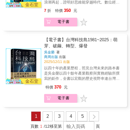
術深度融入社會、重塑人類角色的未來圖像。
浪潮再起，證明好思維能穿越時代。數位經
前行思維模型 18：先開槍，再瞄準思維模型
金石堂
這是一本探討未來可能性的絕佳作品，它用大
濟：做一次，獲利 N 次。網路經濟：做N個，
19：核心能力，是轉型僵化的主要原因思維模
350
7
折
特價
元
膽的構想挑戰現狀，激發我們思考技術如何為
連結N2個。隨經濟：AI，自主連結與獲利，創
型 20：為創新而創新，而不是只為解決問
更美好的社會目標服務。對於任何關心未來、
造性破局。什麼是隨經濟？(一)「隨」的真義：
題……第三部 核心驅動力：是什麼推動時代
電子書
關心技術與人類如何共處的人，這都是一本充
從「人找服務」到「服務找人」(二) 核心驅動
變革思維模型 30：不要大量客製化，個人化才
滿啟發、引人深思的傑作。——薩爾曼．可汗
力：從「自動化」到「自主化」(三) 新經濟
是關鍵思維模型 31：數據不是收集來的，是行
（Salman Amin Khan） 可汗學院創辦人站在
學：當「時間」與「弱連結」成為最稀缺的資
為沉澱來的思維模型 32：賣給更多人，不如賣
AI革命的門檻上想像未來，是一件激動人心的
源(四) 原理一：時間，將解構產業(五) 原理
【電子書】台灣科技島1981~2025：萌
更多給一個人……第四部 時代轉捩點：舊世
事。看完這本書你會發現，僅有激動是不夠
二：弱連結，將重組產業(六) 原理三：數據是
芽、破繭、轉型、爆發
界的黃昏與新世界的黎明思維模型 41：強者反
的。我們還必須重建用來想像未來的邏輯基
為了管理交易成本與弱連結的(七) 原理四：世
而容易絕種思維模型 42：多樣性是活下來的保
吳金榮
著
礎。比如，真實、匱乏、財富，這些基本概念
界是活的，哈士奇與狼群的戰爭隨經濟的77個
險思維模型 43：許多行業，會消失……第五
商周出版
出版
都會發生顛覆或擴展。這本書讓我們對未來既
思維模型第一部 旅程起點：基礎思維的轉變
部 終極藍圖：新商業文明的實踐 思維模型
2025/12/11 出版
充分樂觀，也保持敬畏，因為，今天是未來的
思維模型 1：從後天預測明天思維模型 2：用第
66：從供給端規模經濟，轉向需求端規模經濟
以四十年的產業歷程，照見台灣未來的路本書
第一天。——羅振宇 得到APP創辦人
一性原理打破共識思維模型 3：贏在細節，輸
思維模型 67：互聯網不是我用它（利己），而
是吳金榮以四十餘年產業觀察與實務經驗所撰
在格局……第二部 航行法則：如何在混沌中
是它用我（利他）思維模型 68：真正的分享，
寫的鉅作，全書以宏觀的歷史視野串連台灣高
前行思維模型 18：先開槍，再瞄準思維模型
金石堂
是資產的共有……思維模型 77：「智、仁、
科技產業的興起、轉折與挑戰，從半導體、電
19：核心能力，是轉型僵化的主要原因思維模
370
特價
元
勇」的順序，不可錯亂全書231個案例、154道
腦、顯示器到人工智慧，描繪出台灣科技島如
型 20：為創新而創新，而不是只為解決問
習題。從第二曲線的基礎概念出發，帶你走過
何一步一步走向全球核心的完整脈絡。為什麼
題……第三部 核心驅動力：是什麼推動時代
電子書
五大部、十九章的旅程，深入探索77個核心思
現在要讀這本書？當前正值全球科技巨變時
變革思維模型 30：不要大量客製化，個人化才
維模型。
代，AI、半導體地緣政治與供應鏈重組，直接
是關鍵思維模型 31：數據不是收集來的，是行
牽動台灣的經濟安全。本書的價值不僅在於回
為沉澱來的思維模型 32：賣給更多人，不如賣
顧，更在於提供面對未來的思考框架。首先，
1
2
3
4
5
更多給一個人……第四部 時代轉捩點：舊世
台灣高科技產業的崛起是一部從代工到創新的
界的黃昏與新世界的黎明思維模型 41：強者反
進化史。理解過去如何抓住IBM個人電腦、智
頁數
1
/12
移至第
頁
而容易絕種思維模型 42：多樣性是活下來的保