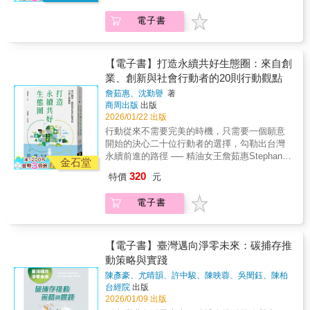
追蹤報導，直擊這家曾象徵「矽谷理想主義」
家觀看YouTube時間增加2000%投注方程式、
刻，全世界都屏息以待：這位被譽為現實版
詹茹惠與20位跨界行動者的深度對談，從地方
的公司，如何一步步走向私有化、被拆解，最
影響者方程式、市場方程式、相關性方程式各
「鋼鐵人」的天才，究竟是要拯救這個陷入混
電子書
創生、循環經濟、公益文創到影響力投資，呈
終重組為「X」的必然之路：• 權力的真空與交
自重塑了投注、科技、金融及廣告產業的運作
亂的全球數位廣場，還是要將其徹底粉
現永續如何在不同領域落地。受訪者包含政府
替：揭密創辦人傑克．多西與馬斯克之間錯綜
同樣的，吹捧大數據威力的無稽之談也愈來愈
碎？ 資深科技記者寇特．華格納透過長達
官員、企業領導者、創業家、投資人與文化工
複雜的情誼。當經營現實與權力結構逐步改
多，我們要學會辨識它，了解真正有意義、能
十年的追蹤報導，在本書中還原了這場震驚世
作者，他們分享看見問題的角度，也分享親自
變，這段志同道合的關係如何變成立場迥異的
【電子書】打造永續共好生態圈：來自創
幫助我們判斷關鍵事物是什麼？數學家大衛．
界的權力轉移真相。他帶領讀者走進推特核
下場時的挫折、突破與方法。讀者會在這些真
平行線？• 高昂的天真代價：詳述馬斯克如何從
業、創新與社會行動者的20則行動觀點
桑普特（David Sumpter）以幽默語調與通俗易
心，直擊這家曾象徵「矽谷理想主義」的公
實故事裡，能看見永續是由人、土地與選擇交
最初的興致勃勃，到後來的百般反悔，最後卻
懂的文筆，告訴讀者，其實這些方程式成功的
司，如何在內部動盪、成長停滯與社會壓力的
詹茹惠、沈勤譽
著
織出的日常實踐。▍用對話打開創新的20種可
因法律枷鎖，不得不硬著頭皮吞下這筆史上罕
祕訣不在於其錯綜複雜的技術細節，而在於它
商周出版
出版
夾擊下，一步步走向被私有化、被拆解，最終
能每一篇訪談都是一把鑰匙，解鎖永續與創新
見高價的併購案。• X帝國的誕生現場：直擊推
2026/01/22 出版
們能引領數學家從不同的觀點檢視問題──更重
重組為「X」的必然之路：• 權力的真空與交
如何交會。有人用設計思維打造自然與科技共
特大規模裁員與組織重組的黑暗時刻，看馬斯
要的是，這些觀點人人皆能領悟。他透過本書
替：揭密創辦人傑克．多西與馬斯克之間錯綜
行動從來不需要完美的時機，只需要一個願意
存的生活方式，有人透過群眾集資讓好點子走
克如何用「硬核」文化重塑公司，將原本的言
向世人展示數學真的有改變人生的力量，不只
複雜的情誼。當經營現實與權力結構逐步改
開始的決心二十位行動者的選擇，勾勒出台灣
向世界，也有人在偏鄉土地找到新一代產業的
論自由標竿，改造為服務他個人意志的「萬能
發人深省，更能賦予讀者啟發潛能的機會。晝
變，這段志同道合的關係如何變成立場迥異的
永續前進的路徑 ── 精油女王詹茹惠Stephanie
起點。這些來賓的觀點讓人明白，永續需要跨
金石堂
App」。• 不為人知的溝通紀錄：透過第一手訪
評讚譽「饒富趣味且博大精深……聆聽一位天
平行線？• 高昂的天真代價：詳述馬斯克如何從
的永續對談 ── ▍在人與土地之間，聽見永續
界、需要對話，也需要願意踏出第一步的勇
談與內部訊息，重構改變公司命運的深夜。從
320
特價
元
才以成熟的語言與我們對談，是相當美好的體
最初的興致勃勃，到後來的百般反悔，最後卻
的真正現場這本書收錄芙彤園Blueseeds創辦人
氣。讀者將在書中找到啟發自己的力量，並看
與矽谷大佬的私下對話，到發送給員工的關鍵
驗。讀過桑普特的書後，你會清楚了解到，世
因法律枷鎖，不得不硬著頭皮吞下這筆史上罕
詹茹惠與20位跨界行動者的深度對談，從地方
見影響力生態圈正在台灣悄悄成形。▍共好推
信件，還原混亂、焦慮與失控交織的真實現
電子書
界其實沒有表面上看起來那麼混亂複雜。」
見高價的併購案。• X帝國的誕生現場：直擊推
創生、循環經濟、公益文創到影響力投資，呈
薦王志輝｜台東縣副縣長佘日新｜逢甲大學企
場。 在這場價值440億美元的併購案背後，
──《E&T雜誌》（E&T Magazine）「桑普特
特大規模裁員與組織重組的黑暗時刻，看馬斯
現永續如何在不同領域落地。受訪者包含政府
業管理系講座教授邱奕嘉｜政治大學商學院教
是一連串瘋狂、混亂、近乎戲劇化的角力。從
以生動有趣的文字，書寫他擔任數學顧問的經
克如何用「硬核」文化重塑公司，將原本的言
官員、企業領導者、創業家、投資人與文化工
授兼商周CEO學院院長翁晶晶｜台灣科技大學
最初的「買不買」、董事會設防、創辦人傑
歷……並證明數學與現今世界的運作息息相
論自由標竿，改造為服務他個人意志的「萬能
作者，他們分享看見問題的角度，也分享親自
【電子書】臺灣邁向淨零未來：碳捕存推
管理學院副教授兼管理學士班主任蔡明哲｜台
克．多西的暗中鼓勵，到馬斯克強勢介入、開
關。」──《泰晤士高等教育》（Times Higher
App」。• 不為人知的溝通紀錄：透過第一手訪
下場時的挫折、突破與方法。讀者會在這些真
動策略與實踐
灣大學生物資源暨農學院實驗林管理處處長
除高層、重塑規則，《馬斯克的X帝國》抽絲剝
Education）「有時一些優秀的數學書籍問世，
談與內部訊息，重構改變公司命運的深夜。從
實故事裡，能看見永續是由人、土地與選擇交
繭地揭開整個過程如何從玩笑走向現實，最終
陳彥豪、尤晴韻、許中駿、陳映蓉、吳閔鈺、陳柏
會讓我們感到欣喜萬分，甚至高興到跳了起
與矽谷大佬的私下對話，到發送給員工的關鍵
織出的日常實踐。▍用對話打開創新的20種可
讓一位科技鉅子掌控了全球最具聲量的舞
誼、林軒如、周芷瑄
著
台經院
出版
來。《你與世界的10個方程式》就是這樣的一
信件，還原混亂、焦慮與失控交織的真實現
能每一篇訪談都是一把鑰匙，解鎖永續與創新
2026/01/09 出版
台。 這是一部跨越十年的平台巨獸興衰全
本書。」──提姆．哈福德（Tim Harford），
場。 在這場價值440億美元的併購案背後，
如何交會。有人用設計思維打造自然與科技共