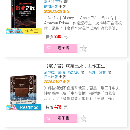
活中，打造別人難以複製的超級競爭力！►你
的飛速發展，從電子商務的支付附件這個毫不
夏洛特‧亨利
著
是Prime Video生態整合型人格你是一位精於布
門前主管與Pet Proactive Insurance科技長／共
人之母」、MIT電腦科學與人工智慧實驗室主
還有AI永遠沒有的東西雖然AI速度與規模都遠
起眼的開始，到後來成為無所不知、引發當局
商周出版
出版
局的商業整合者，影視只是更大拼圖的一角。
同創辦人艾力克斯．班克斯（Alex Banks）
任，也是新世代AI模型公司Liquid AI的共同創
超人力，但AI沒有你的人生體驗、情感直覺與
憤怒的大型金融科技公司，全都發生在十年的
2026/05/28 出版
Prime Video誕生於電商巨頭亞馬遜的會員體系
「去中心化和創新民主化（democratization of
辦人。她親手打造下一代AI模型，比任何人都
道德。懂得駕馭AI的人，不會外包大腦，而是
時間裡。馬永哲對政治經濟的確實掌握，提供
｜Netflix｜Disney+｜Apple TV+｜Spotify｜
中，於2006年推出，目的是提升Prime會員的整
innovation）同樣為人類社會帶來巨大刺激，除
清楚AI能做到什麼、做不到什麼，與人類在這
更會運用自己的思維，拓展無限潛力。►AI的
了理解當前發展亟需的脈絡。任何認真觀察中
Amazon Prime｜你還記得上一次準時守在電視
體價值，而非單靠影視獲利。它投資大型製
了持續推動發展巨輪，促使社群快速成形，也
場革命中真正的位置。►AI七大超能力 × 人類9
崛起，也帶來了我們必須面對的問題羅斯沒有
國數位創新活動的人來說，《無現金時代》是
前，是為了什麼嗎？當我們以為串流只是讓看
作，也嘗試直播與體育內容，強調會員生態的
將新產品在全球上市的成本大幅降低到前所未
大優勢，成為無可取代的競爭力羅斯歸納出AI
金石堂
迴避最棘手的現實，她提出8大挑戰和17道關鍵
必讀之作。 ──申鉉松（Hyun-Song Shin），
劇、聽音樂更方便其實它正在改寫整個娛樂產
黏著度。對你而言，內容與服務的整合程度比
見的水準。《區塊鏈創新實踐手冊》一書分享
的七種超能力：速度、知識、洞見、創意、先
380
特價
元
Q&A，讓我們有能力因應不確定的未來──．
國際清算銀行（Bank for International
業的權力結構#串流媒體 #媒體經濟 #文化影響
單一爆款更重要。【結果三】｜你是Apple
全方位的深入觀點和務實指導，協助你和貴企
見之明、精通之道和同理心⋯⋯不是為了取代
AI會搶走你的飯碗嗎？．如何確保AI朝正確方
Settlements，BIS）經濟顧問兼研究主管 馬永
力 #平台競爭 #好萊塢罷工 #娛樂的未
TV+精品策展型人格你是一位極簡主義的科技
業在過渡到區塊鏈網路、加密貨幣和去中心化
人類，而是幫你提升你的競爭力——．醫療編
電子書
向發展？．紅色按鈕有存在的必要嗎？．充滿
哲帶著我們以特別的眼光檢視貨幣的未來，以
來 ◆◆◆ 先來看看你屬於哪一種串流人格？
藝術家，寧少而精、寧缺勿濫。Apple TV+於
金融的典範轉移中，找到適切的定位。」
碼AI讓申請費用退件率下降60％．程式設計師
未知數，還要繼續發展AI嗎？這不是一本讓你
及全球權力與日常生活的未來。由於他會中文
◆◆◆1. 當你結束一天的工作，坐下來打開串
2019年上線，沒有龐大片庫，卻選擇重金打造
──Amberdata執行長與共同創辦人尚恩．道格
用AI輔助工具，完成任務的速度快上1.6倍．律
恐懼AI的書，而是一本幫你透過心智之鏡看清
並沉浸在中國人的生活裡，因此可以告訴我
流平台時，你心裡真正期待的是什麼？(A) 希望
高品質原創內容。《樂動心旋律》（CODA）
拉斯（Shawn Douglass）「康納選了一個時常
師用AI搜尋工具，把查閱文件的時間留給真正
AI、善用AI，在AI時代掌握風險與機會的行動
們，中國金融科技顯貴崛起的不可思議故事，
看到推薦清單上出現沒看過的新作品 → 請答
【電子書】就業已死，工作重生
奪得奧斯卡最佳影片，象徵其精品路線的成
遭受誤解的主題，以淺顯易懂且合乎邏輯的方
需要動腦的論證分析⋯⋯懂得駕馭這七種超能
指南。
包括如何受到中國政府的控制，以及全世界正
【第2題】(B) 想回到熟悉的角色或已經建立情
功。平台強調品牌一致性與製作質感，對你而
式娓娓道來。讀完後，我不由得對區塊鏈廣泛
力的人，結合人類獨特的優勢，將在工作與生
黛博拉．裴瑞．彼頌恩
著 、
喬許．諸林
著
在面臨的兩難：在尋求利用科技的齊平力量
感連結的系列故事 → 請答【第3題】2. 當一整
言，觀看是一種品味選擇。【結果四】｜你是
的創新可能感到振奮，熱切期待其所形塑的未
日出出版
出版
活中，打造別人難以複製的超級競爭力！►你
時，做到保護隱私，以及避免在金融科技支持
季影集一次全部上架時，你對這種觀看方式的
2026/04/27 出版
Disney+宇宙信仰型人格你是一位守護王朝的繼
來。全書深入淺出，知識含量豐富。」
還有AI永遠沒有的東西雖然AI速度與規模都遠
下形成前所未有的國家權力。本書和商業報導
感受是什麼？(A) 我喜歡自己決定節奏，想一口
承人，相信傳奇故事能跨越世代延續。
──Fnality International科技長亞當．克拉克
超人力，但AI沒有你的人生體驗、情感直覺與
》科技浪潮不僅衝擊就業，更是一場工作中人
一樣出色的還有社會與政治分析，以及精采的
氣追完就追完 → 請答【第4題】(B) 我不急著追
Disney+於2019年推出，背後是迪士尼數十年
（Adam Clarke）
道德。懂得駕馭AI的人，不會外包大腦，而是
性的覺醒《從「生存負擔」轉型為「自我實
說故事能力。《無現金時代》是少數可以打開
完，更在意每一部作品是否有一致的品質與風
累積的IP資產，包括經典動畫、星際大戰、皮
更會運用自己的思維，拓展無限潛力。►AI的
現」，從「被迫就業」進化到「主動工作」。
讀者眼界的書。讀過之後，世界看起來就不再
格 → 請答【第5題】3. 如果某個串流平台通知
克斯與漫威系列。Disney+依靠龐大世界觀與角
崛起，也帶來了我們必須面對的問題羅斯沒有
適應變革的機會就在當下，遲疑者將在未來座
一樣了。 &mdash;&mdash;喬．安．巴福特
476
你即將調漲月費，你第一個想到的是什麼？(A)
Readmoo
特價
元
色連結建立穩定觀眾群，重視品牌安全與家庭
迴避最棘手的現實，她提出8大挑戰和17道關鍵
標中失去位置。「這是探討新興科技將如何改
（Jo Ann Barefoot），美國貨幣監理署
只要整體會員體驗仍然划算，我可以接受這樣
市場。對你而言，熟悉的人物與世界觀帶來歸
Q&A，讓我們有能力因應不確定的未來──．
變工作的速成課程……本書將打開一扇窗，讓
（Controller of the Currency）前副署長、創新
的改變 → 請答【第4題】(B) 只要我喜歡的系列
電子書
屬感，角色比演算法更重
AI會搶走你的飯碗嗎？．如何確保AI朝正確方
你窺探未來的工作場景。」──亞當．格蘭特
監管聯盟（Alliance for Innovative
與角色還在，我願意繼續支持 → 請答【第5
要。 ◆◆◆◆◆◆◆◆◆▍串流平台的觸角正
向發展？．紅色按鈕有存在的必要嗎？．充滿
（Adam Grant），《紐約時報》暢銷書《逆思
Regulation）執行長與共同創辦人 《無現金時
題】4. 面對平台經常推出新題材、同時也快速
在延伸2026年初的兩件大事，從中一窺串流平
未知數，還要繼續發展AI嗎？這不是一本讓你
維》作者【這些未來工作趨勢你不能不知