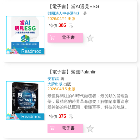
代》精采分析了中國企業家如何在一路上跌跌
取消表現不佳的作品時，你認為這代表？(A) 平
台的影響力正日益擴展。1月，美國傳奇攀岩家
恐懼AI的書，而是一本幫你透過心智之鏡看清
道】：˙高盛研究顯示，AI可能在未來15年取代
【電子書】當AI遇見ESG
撞撞，把中國的金融體系從低技術的閉塞局
台願意冒險與實驗，偶爾失敗可以理解 → 【結
艾力克斯‧霍諾德（Alex Honnold）在Netflix全
AI、善用AI，在AI時代掌握風險與機會的行動
3億個全職工作。˙根據蓋洛普調查報告，全球
面，轉型成世界最大、最先進的數位金融市
財團法人中央通訊社
著
果一：Netflix】(B) 如果平台能整合影視之外的
程直播下，成功徒手獨攀台北101。3月，第六
指南。
僅有15%的員工全心投入工作，並非員工個人
場。 &mdash;&mdash;尼可拉斯．拉迪
2026/04/21 出版
更多服務與價值，我也能接受 → 【結果二：
屆WBC世界棒球經典賽日本區轉播由Netflix獨
懶惰，而是反映出20世紀舊系統全面失效的危
（Nicholas Lardy），《國家的反擊》（The
385
Prime Video+】5. 當你評價一個串流平台時，
特價
元
家壟斷，以約150億日圓的天價買下，導致日本
機。˙網路原住民Z世代自帶「數位流暢性」進
State Strikes Back）作者 從行動支付到線上投
你最在意的是哪一點？(A) 作品整體品質穩定、
觀眾無法在傳統電視頻道收看，引發許多討
入職場，追求的是組織架構扁平化與資訊透明
資、從數位借貸到央行數位貨幣，中國處在數
風格明確、數量不必太多 → 【結果三：Apple
電子書
論。這兩件事件只是一個開始，揭示串流平台
化。新興科技紛紛問世，傳統就業模式正逐漸
位金融創新的最前線。雖然快速改變了金融結
TV+】(B) 故事宇宙能持續擴展，角色與世界觀
的觸角將往包含運動等各方面延伸。▍串流如
式微。個人與組織該如何適應持續變化的工作
構，但中國的金融科技也為決策者帶來了重大
長期延續 → 【結果四：Disney+】 = = = = =
何影響我們的生活？從Netflix擊垮百視達，到
環境？在技術變革的時代，慣性是最大的敵
Readmoo
的全新挑戰。《無現金時代》對這個充滿活力
= = = = =【結果一】｜你是Netflix數據實驗型
好萊塢大罷工；從無廣告的理想世界，到廣告
人！舊有的就業模式已不能滿足現代工作者需
的全新金融領域提出了權威的分析，包括發生
人格你是一位野心勃勃的創業家，相信大量實
全面回歸；從「馬拉松追劇」文化，到AI開始
求，面對這種脫節，許多領導者試圖採取權宜
了什麼事、促成這件大事的因素，以及它未來
驗才能找到成功公式。1997年，Netflix以郵寄
寫劇本，這是一場關於創作、勞動、資本與文
之計。權力正從中央辦公室演變為「去中心
的可能走向。 &mdash;&mdash;黃益平（Yping
DVD租賃起家，挑戰實體租片店；2007年轉向
【電子書】聚焦Palantir
化未來的全面重組。串流平台已經成為我們日
化」的全球社群。在邁向分散式工作模式的新
Huang），中國經濟學家、北京大學國家發展
線上串流，改寫觀看方式；2013年推出《紙牌
常生活的一部分。我們習慣隨時觀看影集、隨
局勢中，最重要的競爭力不再是職銜，而是你
安有錫
著
研究院教授 這本探討數位貨幣的傑出著作，針
屋》，正式投入原創製作。Netflix擅長用數據
時聽音樂、隨時打開App找娛樂。但在這個看似
大牌出版
出版
的適應力。本書提煉出分散式工作的10大原
對中國金融體系從金融壓抑到大型科技公司引
分析觀眾行為，快速試水溫、快速調整方向。
自由選擇的世界裡，其實有許多看不見的力量
2026/04/15 出版
則，探討組織該如何重新構築勞資關係與領導
領金融自由化的轉型，做了引人入勝的報導。
這種精神帶來創新，也讓作品更替節奏加快，
正在運作：★ 平台如何設計訂閱價格，讓你不
技能：★夥伴關係摒棄「工作是合約」的觀
最值得關注的AI時代顛覆者．最另類的管理哲
馬永哲巧妙地描述中國大型科技公司平台與改
你欣賞的是速度與變化本身。【結果二】｜你
知不覺多付錢★ 為什麼廣告在串流平台死灰復
念，轉向「工作是夥伴關係」。傳統的雇主與
學．最精彩的跨界革命想要了解帕蘭泰爾這家
變態度的監管機構之間來來回回的角力。人們
是Prime Video生態整合型人格你是一位精於布
燃★ 演算法如何決定你能看到什麼、看不到什
員工關係不再是古老的金字塔模式，而轉為對
最神祕的科技巨頭，看懂軍事、科技與地緣政
的隱私可能受到侵犯，也為西方國家帶來重要
局的商業整合者，影視只是更大拼圖的一角。
麼★ 為什麼創作者收入下降，卻出現更多爆款
稱的互惠雙向道路。★透明度透明度是分散式
治之間的交鋒，這本書，就是解答。★ 蟬聯韓
的教訓。 &mdash;&mdash;馬庫斯．布倫納梅
Prime Video誕生於電商巨頭亞馬遜的會員體系
375
Readmoo
特價
元
作品★ AI進入影視產業後，產業未來會如何改
商業環境的基礎。這種開放文化創造了公平的
國最大網路書店Yes24暢銷榜 ★ 韓國重量級媒
爾（Markus Brunnermeier），普林斯頓大學
中，於2006年推出，目的是提升Prime會員的整
變▍為什麼我們需要了解串流？《串流時代》
競爭環境，讓企業上下更積極提高績效。★決
體《首爾經濟日報》、《中央日報》爭相報導
（Princeton University）經濟學教授 這是一本
體價值，而非單靠影視獲利。它投資大型製
電子書
不只是講產業發展與企業競爭，更幫助讀者理
策消除官僚瓶頸，讓最接近客戶的團隊能快速
▍AI賽局中的最大贏家？你不可不知的AI巨獸
權威、全面且富有思考性的著作，闡述科技與
作，也嘗試直播與體育內容，強調會員生態的
解：★ 你如何更聰明地選擇訂閱服務★ 如何判
回應市場變遷。開放協作的環境促使組織上下
在21世紀的經濟體系裡，資料是非常珍貴的資
金融中一段非凡的歷程，為美國在促進金融創
黏著度。對你而言，內容與服務的整合程度比
斷平台策略背後的意圖★ 如何避免被演算法所