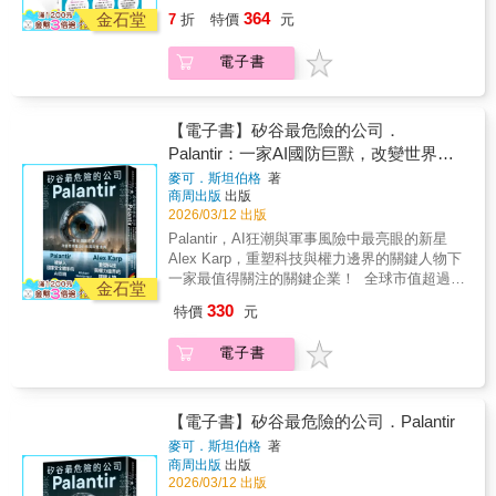
持人 若想了解未來的就業情況，務必要讀這本
的電腦，而在更快的思維。本書以「摩爾定
序，不如正視變化，重新思考自己在未來勞動
費選擇。3. 拆解演算法的運作方式知道推薦系
364
初到底是透過什麼方法，打造出比肩蘋果、
金石堂
7
折
特價
元
書。黛博拉和喬許採納以人為本的方法，解釋
律」為起點，拆解科技翻倍成長的底層邏輯；
世界中的位置。《白領時代的終結：人口崩
統如何影響你的觀看習慣，避免陷入內容同溫
Meta的科技帝國，擄獲全世界如此多使用者的
科技在提升員工經驗和推動持續學習方面所能
以「AI提問」為核心武器，教你精準駕馭人工
解、AI衝擊下的工作新現實》將帶你思考，如
層。也看清平台如何計算成本與收視數據，理
心？為什麼地表最有權勢的兩個人，川普與習
電子書
發揮的作用，同時提供重要的見解和實用策
智慧；最終落地到「AI變現」，讓科技真正為
何在不可逆的轉型中，重新定位自己的價值、
解作品「消失」背後的商業邏輯。4. 重建你的
近平都想要掌控這間公司？這款應用程式安不
略，以便在數位時代打造充滿活力且敬業高效
你創造現金流與競爭優勢。這不是一本工程師
踏出邁向新世界的步伐。
「媒體選擇權」在AI氾濫的現況下，判斷哪些
安全，背後真的藏有中國後門嗎？為了查證這
的勞動力。──喬希．博森（Josh Bersin），全
的技術筆記，而是一套為現代人打造的——AI
焦慮合理、哪些被誇大，建立對未來內容產業
些問題，《富比士》商業雜誌的資深科技記者
球產業分析師；喬希．博森（The Josh Bersin
時代生存與創富行動指南。AI 沒有靈魂，沒有
【電子書】矽谷最危險的公司．
的基本判讀能力。同時在碎片化的娛樂世界
艾蜜莉．貝克懷特，根據她過去身為執業律師
Company）的創辦人無論人工智慧、人口結構
審美，也沒有野心。但你有。當你理解科技規
Palantir：一家AI國防巨獸，改變世界權
中，重新思考時間如何分配、錢要花在哪裡。
且多年追蹤報導TikTok抖音的經驗，訪談了超
變遷或員工期望的急劇變化，多方力量正在改
律、掌握提問能力、建立變現思維，AI 不再是
力分布與科技走向
▍專文推薦陳子軒｜體育大學體育研究所教授
過150位知情人士、蒐羅超過80份內部會議錄音
麥可．斯坦伯格
著
變就業、職涯和工作。本書引人入勝，探討了
威脅，而是你最強的槓桿。未來不屬於最強的
▍掌握趨勢好評NeKo嗚喵｜說書人文森說書｜
商周出版
出版
與文件紀錄，寫出這本結合傳記文學筆法與豐
這項新秩序並描繪令人興奮的未來願景。──湯
人，而屬於最懂AI、最會整合資源、最快行動
2026/03/12 出版
YouTuber朱楚文｜科技主播、主持人林旻毅｜
富實證資料的報導作品。藉由本書，讀者將能
瑪斯．查莫洛─普雷謬齊克[W1.1]（Tomas
的人。現在，就從這本書開始，為你的下一個
Min投資說書小棧翁煌德｜FB粉絲專頁「無影
深入認識TikTok抖音團隊與其所處的政治環
Palantir，AI狂潮與軍事風險中最亮眼的新星
Chamorro-Premuzic），倫敦大學學院
十年，建立真正的複利優勢。未來的世界只剩
無蹤」管中祥｜中正大學傳播學系教授愛瑞克
境，他們如何設計出具有強大吸引力的演算
Alex Karp，重塑科技與權力邊界的關鍵人物下
（University College London）和哥倫比亞大學
下兩種人：一種是懂得「叫AI做事」的人，另
｜《內在原力》作者龍貓大王｜影評劉奕酉｜
法、如何布局全球戰略，又是如何在中國與美
一家最值得關注的關鍵企業！ 全球市值超過
（Columbia University）商業心理學教授，著
一種是「被AI追著跑」的人。當「摩爾定律」
金石堂
鉑澈行銷顧問策略長蘇書平｜先行智庫董事長
國兩大政治力量之間拉扯與擺盪，做出影響全
4000億美元的科技巨頭 無可匹敵的監控與數據
有《我是人》（I, Human）這本書言之鑿鑿，
不再只是實驗室裡的硬體數據，而是演變成一
330
特價
元
暨執行長 ◆◆◆◆◆◆◆◆◆我們不再只是觀
球無數使用者的重要決策。我們正處在生成式
分析能力 AI驅動 × 長期國防合約，成長預期極
令人信服，講述如何超越傳統的就業模式，擁
場生存速度的殘酷考驗，你需要的不再是配備
眾，我們是數據的一部分、是訂閱模型的一
AI稱霸的關鍵時代，身邊充滿大量使用TikTok
高 應用橫跨軍事、金融、醫療、能源、製造、
抱分散式彈性工作環境。對於渴望駕馭這些創
更強的電腦，而是更精準的變現思維。很多人
電子書
環，是注意力市場中的角色（跑龍套還是主角
抖音的年輕世代。即便是堅決不用TikTok抖音
物流 核心技術正重塑全球權力結構
新力量、重新定義現代工作意義的領導者和專
擔心AI會像電影般反撲人類，但現實中的「反
則取決於
的人，也得理解這個平台的個性與特質，它的
Palantir，堪稱本世紀最強大的數據分析與AI應
業人士來說，這是一本必讀之作。──詹姆斯．
撲」早已悄然發生——它化身為每天都在進
你
起源與演變，如何所向披靡，以及正在往哪裡
用公司，不只改寫技術革新，也將重塑世界秩
克羅伊爾（James Croyle），元中心金融
步、更便宜、運算更快的軟硬體，正迅速淘汰
這個時代不再屬於頻道，而是屬於平台；不再
前進。
序，從傳聞中擊斃賓拉登的幕後推手，到阿富
【電子書】矽谷最危險的公司．Palantir
（MetaHub Finance）執行長如果準備改變舊
還在用「昨日經驗」處理「今日工作」的人。
屬於節目表，而是屬於推薦清單歡迎來到串流
汗撤離行動中挽救125,000性命，它徹底證明
的人力資源模式並創造人人都能蓬勃發展的職
這種跟不上時代的落差，正是現代人「職場焦
麥可．斯坦伯格
著
時代◆◆◆◆◆◆◆◆◆
──軟體足以左右人類生死。Palantir的影響力包
場，務必要讀本書。這是一種革命性的工作方
商周出版
出版
慮」的核心。本書不談深奧的程式碼，也不談
括： •防疫與救援：在新冠肺炎疫情期間，
2026/03/12 出版
法，足以觸動每個人的心弦，打造更人性化、
虛幻的科技夢，而是透過三大維度，帶你從