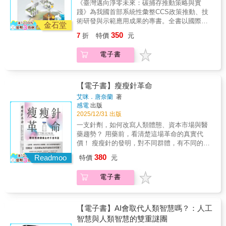
紀錄。當理想主義撞上極限效率，當社群媒體
《臺灣邁向淨零未來：碳捕存推動策略與實
BBC廣播四台《或多或少》（More or Less）
是一連串瘋狂、混亂、近乎戲劇化的角力。從
存的生活方式，有人透過群眾集資讓好點子走
轉變為私有資產，我們所依賴的資訊秩序也隨
踐》為我國首部系統性彙整CCS政策推動、技
節目主持人「這些方程式並非描述發條宇宙的
最初的「買不買」、董事會設防、創辦人傑
向世界，也有人在偏鄉土地找到新一代產業的
之改寫。書中不只呈現企業內部的決策裂痕，
術研發與示範應用成果的專書。全書以國際趨
演化，不像牛頓方程式和愛因斯坦關係式那樣
克．多西的暗中鼓勵，到馬斯克強勢介入、開
起點。這些來賓的觀點讓人明白，永續需要跨
金石堂
也逼近一個更難回答的問題：馬斯克的行動，
勢為引，結合政策、技術、法規、經濟與社會
清晰明朗。這些方程式講的是隨機性、期望和
除高層、重塑規則，《馬斯克的X帝國》抽絲剝
界、需要對話，也需要願意踏出第一步的勇
350
7
折
特價
元
究竟源自理念、權力野心，還是對這個社群世
等多重面向，呈現臺灣在能源轉型過程中推動
不完美的資訊，換句話說，就是在描述真實世
繭地揭開整個過程如何從玩笑走向現實，最終
氣。讀者將在書中找到啟發自己的力量，並看
界的愛恨交織？★各界讚譽 這是一個有趣、
CCS的全貌，並未未來策略規劃與產業布局提
界。大衛．桑普特引領你踏上一場愉快的數學
讓一位科技鉅子掌控了全球最具聲量的舞
見影響力生態圈正在台灣悄悄成形。▍共好推
電子書
充滿衝突、也尚未結束的故事。如果你想真正
供參考方向。 本書以「由全球視野到在地實
之旅，改變你看待世界的方式。」──西恩．卡
台。 這是一部跨越十年的平台巨獸興衰全
薦王志輝｜台東縣副縣長佘日新｜逢甲大學企
理解推特的過去、現在，以及這樁併購案為何
踐」為主軸，結構涵蓋政策藍圖、技術路徑、
羅爾（Sean M. Carroll），《隱藏的宇宙》
紀錄。當理想主義撞上極限效率，當社群媒體
業管理系講座教授邱奕嘉｜政治大學商學院教
如此重要，那這本書，會是一個非常好的起
法制配套、商業模式與社會溝通五大核心議
（Something Deeply Hidden）作者
轉變為私有資產，我們所依賴的資訊秩序也隨
授兼商周CEO學院院長翁晶晶｜台灣科技大學
點。──Miula，「M觀點」創辦人 火星人應對
題。 整體而言，本書兼具理論深度與實務應用
【電子書】瘦瘦針革命
之改寫。書中不只呈現企業內部的決策裂痕，
管理學院副教授兼管理學士班主任蔡明哲｜台
地球社群猛獸的方法：買下它！X帝國為何值得
價值，完整呈現CCS從概念形成到制度落地、
也逼近一個更難回答的問題：馬斯克的行動，
灣大學生物資源暨農學院實驗林管理處處長
艾咪．唐奈蘭
著
馬斯克猛砸破兆台幣也要取得，答案就在這
從國際經驗借鏡到在地行動的發展脈絡，勾勒
究竟源自理念、權力野心，還是對這個社群世
感電
出版
裡。──葛如鈞（寶博士），現任不分區立法委
出臺灣邁向淨零未來的技術藍圖與政策路徑。
2025/12/31 出版
界的愛恨交織？★各界讚譽 這是一個有趣、
員 人民之聲即上帝之聲！馬斯克收購推特可
它不僅是了解全球與國內CCS發展現況的重要
充滿衝突、也尚未結束的故事。如果你想真正
一支針劑，如何改寫人類體態、資本市場與醫
說是近年來最大的科技社群收購案。想掌握全
參考資料，更是引領臺灣能源轉型與產業低碳
理解推特的過去、現在，以及這樁併購案為何
藥趨勢？ 用藥前，看清楚這場革命的真實代
世界最大的社群聲量其實很不容易，馬斯克戰
化的重要指南。
如此重要，那這本書，會是一個非常好的起
價！ 瘦瘦針的發明，對不同群體，有不同的意
勝了董事會，裁掉了50%員工，強碰政治人
點。──Miula，「M觀點」創辦人 火星人應對
義： ▶對使用者： 可能是改變人生的希望、解
物，把原來的推特改造成為他的X帝國，這其中
380
Readmoo
特價
元
地球社群猛獸的方法：買下它！X帝國為何值得
脫肥胖困擾的鑰匙。 ▶對投資者： 可能是下一
的故事非常精彩，是每個關心科技業界發展的
馬斯克猛砸破兆台幣也要取得，答案就在這
波財富的淘金熱、資本飆升的入場券。 ▶對藥
人必讀的故事。──抹布Moboo，科技工作講主
電子書
裡。──葛如鈞（寶博士），現任不分區立法委
廠： 可能是上看千億美元的市場大餅、商業霸
持人 精彩的商戰，從來不缺新的故事。尤其
員 人民之聲及上帝之聲！馬斯克收購推特可
權的爭奪戰。 全球超過40％成年人過重或肥
是，當戰場上出現了馬斯克。結局永遠難以預
說是近年來最大的科技社群收購案。想掌握全
胖，五年後將超過一半，你會是其中一員嗎？
測，而過程精彩得讓人恍惚，這究竟是一本商
世界最大的社群聲量其實很不容易，馬斯克戰
好消息是，2026年起，瘦瘦針專利陸續到期，
【電子書】AI會取代人類智慧嗎？：人工
業書，還是一部節奏飛快的懸疑小說？──黃晨
勝了董事會，裁掉了50%員工，強碰政治人
相關產品將賣遍全世界&hellip;&hellip; 這場改
智慧與人類智慧的雙重謎團
皓Kim，阿金！人生進化中 《馬斯克的X帝
物，把原來的推特改造成為他的X帝國，這其中
寫人類體態的革命，將顛覆哪些產業與認知？