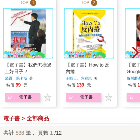
TOP
TOP
1
2
【電子書】我們怎樣過
【電子書】How to 反
【電
上好日子？
內捲
Goog
武器
榮恩．馬卡斯
著
王晴天、吳宥忠
著
角川歷
99
139
1
特價
元
特價
元
特價
電子書
電子書
電子書 > 全部商品
共計
538
筆， 頁數
1
/12