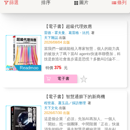
篩選
排序
圖片
條列
【電子書】超級代理效應
雷德・霍夫曼、葛雷格・比托
著
天下雜誌
出版
2026/08/04 出版
當我們一鍵就能植入專家智慧，個人的能力真
的被放大了嗎？當AI agents快速串聯疊加，科
技是創造社會進步還是恐慌？多數AI討論不是
陷入末日預言，就是追逐技術更新。霍夫曼提
375
Readmoo
特價
元
出另一條路：在真實世界中持續行動、驗證與
修正，讓AI提升更多人的判斷力、創造力與行
電子書
動力。當個人的增能透過社會連結層層加乘，
引爆整體社會的認知與能力躍升，這就是「超
級代理效應」（Superagency）。《紐約時
報》、《今日美國報》暢銷書華頓商學院、史
【電子書】智慧通膨下的新商機
丹佛大學課堂採用讀本OpenAI、Anthropic、
程世嘉、蕭玉品／採訪整理
著
DeepMind、Microsoft等全球AI與思想領袖共同
天下文化
出版
推薦雷德．霍夫曼不只是LinkedIn的共同創辦
2026/07/30 出版
人，更是矽谷最具影響力的「超連結者」，是
這是個企業「必須」先加AI再加人、一個人
企業爭相求教的關鍵人物，也是AI時代極少數
「開始」抵一個團隊、中間階層「正在」快速
親身參與技術發展，同時具備人文宏觀視野的
消失的時代。過去智慧是稀缺資源，現在AI讓