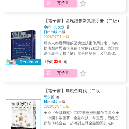
開上市需揭露的訊息，揭開了這個共享辦公室
面掌握四大驅動力： 逆分工 打破專才相依 ×
電子書
（Hermawan Kartajaya）與策略專家傑克・姆
全面改變工作、教育與醫療等關鍵領域。」──
｜逆境中鍛鍊的領導力為什麼矽谷巨頭執行長
帝國的繁榮假象。最終，WeWork爆發了美國商
SaaL 打造數位大軍 AI買辦 說服演算法 × 具身
斯里（Jacky Mussry），推出這部重量級新
艾瑞克•布林優夫森（Erik Brynjolfsson）｜史
多為印度裔？這歸功於印度在資源匱乏中磨練
業史上最難堪的公開發行申報……作者里夫斯‧
AI 重塑物理現實 當AI 開始改寫工作、決策與
作，帶領企業跨入營運思維的全新時代。 本書
丹佛數位經濟實驗室主任「AI不只是自動化工
出的超強適應力與創業精神。․日本｜持續改善
威德曼採訪了兩百多位相關人士：WeWork高階
交易規則，人類的價值該如何發揮？這不只是
顛覆「營運只是後勤」的舊觀念，提出以營運
具，更能進一步放大人類潛能。這樣的願景，
的長期競爭力深入豐田的DNA，看「持續改善
【電子書】區塊鏈創新實踐手冊（二版）
主管、各層級員工、合作過的地主與投資人、
對未來的叩問，更是價值的重新定價。這場洗
為核心的「全能屋模型」（Omnihouse
與我長期推動教育民主化的理念深有共鳴。本
（Kaizen）」如何將永續目標與日常工作無縫
康納．史文森
著
參與IPO的銀行家與律師，以及紐曼的友人、顧
牌將從三個方向徹底翻轉我們的認知：  人才
Model），將企業帶入以整合力與韌性為關鍵的
書也是重要的行動呼籲，邀請教育者、科技工
結合。․新加坡｜專業主義的極致實踐解析一個
日出出版
出版
問乃至競爭對手等等，也清楚爬梳了紐曼與投
定價的邏輯改寫：從依賴經驗的「晶體智
競爭新局。這不僅是一本管理書，更是一套面
作者與政策制定者共同擁抱AI，打造真正讓每
無資源小島如何憑藉嚴謹的專業管理與人才培
2026/07/01 出版
資人之間的關係，完整揭開WeWork內部運作的
力」，轉向靈活應變的「流體智力」，成為具
向2025、2030乃至未來的永續競爭力行動藍
個人充分發揮潛能的未來。」──薩曼•可汗
育，打造出世界第一的航空與物流樞紐。․中國
所有人都看得懂的區塊鏈技術使用指南，為你
真相，帶我們見證這場足以警世的商界大案。
備跨領域連結能力的「梳子型人才」。 商業
圖。本書核心：全能屋模型與QCDS革命 作者
（Sal Khan）｜可汗學院創辦人暨執行長、
｜陰陽平衡的高速進化剖析中國企業（如比亞
提供創新思路與直截了當的行動計畫。也許你
（更詳盡介紹可參閱目錄引文）
模式的典範轉移：戰場從說服人類轉向說服演
指出，卓越營運（Operational Excellence）是
《AI賦能新學力》作者「邀請我們打破對AI的
迪、騰訊、小米）如何像「陰陽」般平衡創意
是個新手，想了解什麼是區塊鏈，又能為你的
算法，誰能贏得 AI 自動下單的先機，誰就能掌
連結「創業精神」（創意與動能）與「專業主
恐懼與停滯，學會將AI視為一種全新的人類能
與生產力，在極短學習曲線中改寫產業版圖 。
生活與事業帶來哪些益處？也許你身為企業主
握新市場。 組織結構的徹底重塑：隨著資訊
336
義」（執行與執行）的關鍵樞紐。書中進一步
力語言。在這個未來，不斷迭代與進化，將成
Readmoo
為什麼你一定要讀這本書？ 無論你是初入職
特價
元
管，想知道這對既有的業務會造成什麼風險，
透明化，管理者的價值將被重新定義，企業轉
提出營運四大支柱 QCDS，並賦予全新時代意
為創造未來最重要的藝術。」──尚恩•懷特
場，或正在帶領組織轉型，本書都能提供關鍵
或如何利用這項技術推動組織進步及創造新商
向更靈敏、以「一人公司」為核心的變形蟲團
義：․品質 (Quality)：不再只是標準規格，而是
（Sean White）｜Inflection AI執行長「人工智
啟發：1.掌握AI與數據應用：說明如何透過新
電子書
機？本書用容易理解的詞彙深入說明區塊鏈技
隊。終結萬年分工異化， 從流程螺絲釘，進化
持續進化的「價值影響力」。從Apple到Nike，
慧究竟會成為威脅還是機會，取決於我們如何
技術降低成本、提升交付精準度。2.實踐ESG
術，從不同角度介紹其核心原理和應用案例，
為一人抵一支團隊的超級個體。這不只是個人
品質即是品牌與體驗的整合。․成本 (Cost)：不
理解與運用它。霍夫曼指出了一條清晰道路：
與永續經營：將永續發展刻進營運骨子裡，而
包括金融、保險、供應鏈管理和智慧合約等領
的升級，更是重構組織、市場到經濟的變革新
只是削減，而是打造「全員參與」的效率文
如何讓AI成為打造更繁榮未來的重要力量，讓
不僅僅是發布報告。3.培養人性化領導力：附
域，並探討區塊鏈技術的風險和挑戰，了解其
路徑。｜專文推薦｜臺灣科技大學特聘教授 盧
【電子書】無現金時代（二版）
化，如Toyota將成本管理轉化為長期價值。․交
每一個人都能共享其中的成果。」──亞瑟•布魯
錄中特別介紹「人性化創業精神」與「禪式行
功用和重要之處。本書更提供實用的建議和策
希鵬｜領銜推薦｜富邦集團董事長 蔡明忠｜共
馬永哲
著
付 (Delivery)：從預測導向進化為數據驅動的即
克斯（Arthur C. Brooks）｜哈佛大學教授、
銷」，教你如何在追求利潤的同時，找回與自
略，完整說明如何使用這項技術發掘新的機
同推薦｜廣達集團創辦人暨董事長 林百里｜陽
日出出版
出版
時決策，邁向低碳、智慧化的未來物流。․服務
《重啟人生》作者「不是典型的矽谷科技樂觀
然、人性的連結。 在這場席捲全球的變革浪潮
會，尋找合適的資源、擬定計畫，如何探索、
明交通大學校長 林奇宏｜數位發展部部長 林宜
2026/06/24 出版
(Service)：從標準化走向有溫度的「大規模客
論。作者確實對AI未來抱持樂觀，但同時也展
中，企業競爭的關鍵已不只是「做得更快」，
設計與部署，以及建立有效的管理等等，充分
敬緯創資通董事長暨策略長 林憲銘｜華碩電腦
★☆《金融時報》2022年經濟類最佳選書☆★
製化」，服務成為推動社會與顧客關係轉型的
現出這個時代格外珍貴、真誠而深刻的人文關
而是如何將創新、文化與營運整合為一體。這
滿足個人或組織需求，成功實現各種創新。本
董事長 施崇棠｜臺灣大學校長 陳文章台灣產業
「中國非常重要，金融科技非常重要，因此它
關鍵。亞洲崛起：從追隨者到規則制定者 本書
懷。為當前關於AI未來的重要公共辯論，貢獻
不只是一本商業書，更是一張帶領你從亞洲出
書能夠讓你： 了解區塊鏈技術的基礎知識和
創生平台創辦人暨董事長 黃日燦｜群聯電子創
們如何結合在一起將對全球金融體系的走向產
最具啟發性的亮點，在於深入解析亞洲如何改
良多。」──安妮－瑪麗•斯勞特（Anne-Marie
發、邁向全球卓越的轉型地圖。【本書特色】
相關術語 確定事業所面臨的威脅和機會 實
辦人暨執行長 潘健成（依姓氏筆畫排序）
生極大影響」──美國前財政部長 勞倫斯．桑默
寫全球競爭邏輯：․南韓｜創意與速度的極致整
Slaughter）｜普林斯頓大學榮譽教授「所有真