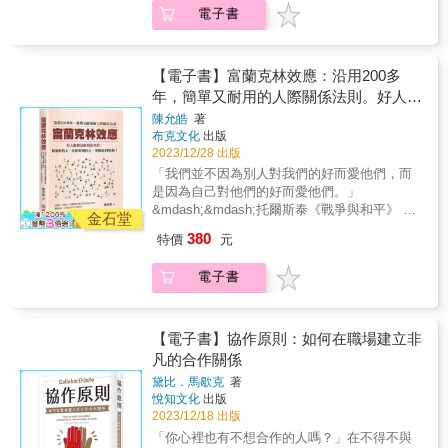
被欺負？ 為什麼恭維別人，會更加被瞧不起？
人生。溝通是每一段人際關係的命脈，在欠缺
以請你打開手心嗎？」 心理學證實，掌心向上
電子書
為什麼父母總是對我們無微不至地關愛？ 為什
溝通技巧的地方，愛會大量流失──夫妻間、情
攤開時，副交感神經會使人放鬆。活用一些健
麼親密關係中，付出愈多離愛愈遠？ 善用「富
人間、朋友間、親子間。想要建立令人滿足的
康小提醒，就能在談話前順利解除對方戒心。
蘭克林效應」，讓你擁有好人脈， 不論在職
人際關係，就必須找出能夠幫助我們至少部分
▶ ▶ 「逆向操控術」，他人深信不起疑 EX：
場、交友、戀愛都能無往不利。 簡單！耐用！
【電子書】富蘭克林效應：沿用200多
彌合人際隔閡、拉近彼此距離的方法。本書透
「如你所知，這是本年度最重要的議題。」 提
顛覆！ 翻閱本書，立刻改善你的人際關係！ 美
過各種日常實例分享了大量有效方法，啟發思
年，簡單又耐用的人際關係法則。好人脈
供資訊前，先說出「如您所知」、「想必你也
國開國元勛富蘭克林擔任賓州議會祕書時，希
考、務求實際，充滿你可以天天用來增進溝通
都是麻煩出來的，幫過你的人，比你幫過
明白」，能有效影響對方思緒，讓他自然接受
陳允皓
著
望獲得一位議員的支持，卻始終沒能奏效。一
能力的技巧和訣竅，祝福你從中受益。&
布克文化
出版
你的說法，且深信不疑。 ▶ ▶ 褒貶激將法，
的人，更願意再幫你！
次偶然機會，富蘭克林得知這位議員收藏了一
2023/12/28 出版
扭轉拒絕變同意 EX：「雖然你很厲害，不過難
本罕見的書，於是寫了一封信，希望能借閱此
度這麼高，應該連你也沒辦法吧！」 遭到拒絕
「我們並不因為別人對我們的好而愛他們，而
書。 議員很快派人把書送了過去，富蘭克林還
別氣餒，先稱讚對方長處，再以激將法帶過，
是因為自己對他們的好而愛他們。」
書時，附上了一封感謝信。在下一次國會會議
他人有很大機率回心轉意，想對你證明自己
&mdash;&mdash;托爾斯泰《戰爭與和平》 為
時，這位議員主動與富蘭克林交談，兩人從此
金石堂
「有辦法」。 ★37個快速應用實例，巧妙引導
什麼會吵的小孩有糖吃？ 為什麼合理麻煩別
成為了無話不談的密友，並且他們的友誼延續
380
特價
元
讓人都聽你的 心理學證實，滔滔不絕只會使人
人，會擁有廣泛人脈？ 為什麼善良的人卻容易
了一生&hellip;&hellip; 想取得一個人的支持，
心生警戒，難以達到說服效果。書中37則好讀
被欺負？ 為什麼恭維別人，會更加被瞧不起？
先找他幫個別的小忙，就會有意想不到的轉
電子書
實例，讓你藉由情境理解，輕鬆活用「內向能
為什麼父母總是對我們無微不至地關愛？ 為什
機！這種神奇的現象，被稱為「富蘭克林效
量」，不多言就能表現誠懇、快速打動人心。
麼親密關係中，付出愈多離愛愈遠？ 善用「富
應」。 ✨&人脈推薦&✨ 品牌再造學院院長／王
▶ ▶ 扭轉常識的「約訪絕技」，輕鬆拓展新客
蘭克林效應」，讓你擁有好人脈， 不論在職
福闓 亞洲華人提問式銷售權威／林裕峯 國際管
戶 業務開發難度不低，被一口婉拒是許多人的
場、交友、戀愛都能無往不利。 簡單！耐用！
【電子書】協作原則：如何在職場建立非
理顧問、國際禮儀專家／洪繡巒 談判溝通超業
挫折經驗，其實只要懂得巧妙引導人心，就能
顛覆！ 翻閱本書，立刻改善你的人際關係！ 美
凡的合作關係
培訓師／鄭立德 AI寫作教練／鄭緯筌(Vista
扭轉情勢，誘人點頭&mdash;&mdash; 【絕技
國開國元勛富蘭克林擔任賓州議會祕書時，希
Cheng) 【自序】好關係，靠麻煩 也許，這將顛
黛比．馬歇克
著
一】「人際接木法」，取得聯繫無阻礙（事不
望獲得一位議員的支持，卻始終沒能奏效。一
覆你的固有認知。 200多年前，美國開國元勛
悅知文化
出版
關己，他人較沒戒心） A：「您好，想寄網路
次偶然機會，富蘭克林得知這位議員收藏了一
班傑明．富蘭克林說：「曾經幫過你一次忙的
2023/12/18 出版
安全維護資訊給貴公司參考，能否請教負責窗
本罕見的書，於是寫了一封信，希望能借閱此
人，會比那些你幫助過的人更願意再幫你一次
「你心裡也有不想合作的人嗎？」在不得不與
口？」 B：「好的，請直接寄給行政部門的C課
書。 議員很快派人把書送了過去，富蘭克林還