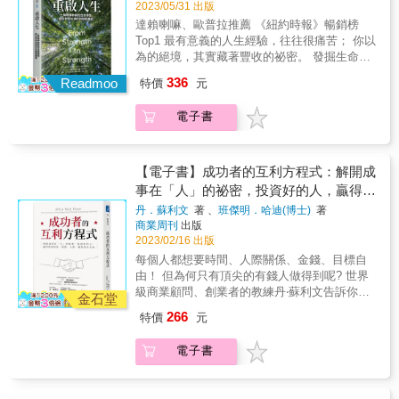
命徹底改變了呢？ ✓如果內心是一個房間，你
2023/05/31 出版
力，對事情不會有任何幫助。但如果壓力是來
得考慮什麼&hellip;&hellip; 先請你想像一下：
達賴喇嘛、歐普拉推薦 《紐約時報》暢銷榜
自自己設定的目標，就有可能成為正向壓
你的內心是一個房間，你的一生都在裡面度
Top1 最有意義的人生經驗，往往很痛苦； 你以
力。」&◆愈能「控制心智」的人&rarr;愈能提
過，裡面都是人。你和這些人有什麼關係呢？
為的絕境，其實藏著豐收的祕密。 發掘生命價
升自我實力&rarr;美國俄亥俄大學心理學教授史
房間無限大，而且你讓任何人進來以後，他就
值的啟蒙書，助你在惶惶不安的職涯中，跨越
帝芬．狄恩：「習慣做白日夢的人，容易產生
336
會永遠住在你的房間裡──根據神經學家研究，
Readmoo
特價
元
難關。 當改變發生，你有沒有勇氣展開另一種
獨特想法。想具備彈性的思考能力，請從培養
這樣的隱喻符合大腦真實情況的記憶與情感。
人生﹖ 過去，我們總以為只要認真努力，擁抱
做白日夢的習慣開始。」※本書為2013年6月出
不管房間裡的人是好是壞，永遠都會持續影響
電子書
簡單的成功公式：心無旁騖，犧牲個人生活，
版之《3秒搞定！圖解職場心理全事典》改版。
著你。 那麼，你該考慮的是，該讓哪些人住進
一心一意往上爬，辛苦總會有代價。 如今，我
&
你的房間？又該怎麼選擇？ ✓如果內心是一個
們領悟到人生不是一路往上衝，高峰過後可能
房間，你應該怎麼想像它&hellip;&hellip; 我們
就是谷底；不管是誰，現在多閃耀、多風光，
【電子書】成功者的互利方程式：解開成
的人際關係就是我們的人生，而且你早晚會成
有一天都會走下坡。 當人生從走得光彩奪目變
事在「人」的祕密，投資好的人，贏得你
為你與之為伍的那種人。重要的是，各種人際
成走鋼索，該如何活出新意義？許多拚命三
的財富、時間、人際、願景四大自由
關係的品質，不管是好是壞，都取決於你如何
丹．蘇利文
著 、
班傑明．哈迪(博士)
著
郎，發現愈來愈力不從心，家庭關係也開始變
商業周刊
出版
經營這些關係。本書要提供方法，讓你能夠清
得緊張。面對人生的四分五裂，他們以一貫方
2023/02/16 出版
楚的、充滿勇氣的梳理生命中遇到的各段關
式回應，否認愈來愈明顯的變化，加倍努力，
係： 一、將內心的房間視覺化 選一個至少能夠
每個人都想要時間、人際關係、金錢、目標自
試圖彌補衰退與不足，最後結局卻往往陷入更
有20分鐘不被打擾的安靜地點。眼睛閉上，放
由！ 但為何只有頂尖的有錢人做得到呢? 世界
大的憤怒、害怕與失望。原本以為到了人生某
輕鬆，想像你的房間。這個房間只有一扇門，
級商業顧問、創業者的教練丹‧蘇利文告訴你，
個階段，生活就會更令人自豪，充滿喜悅與滿
金石堂
而且人們進來之後就不會離開。想像誰在你的
轉變思維──從「自己找方法」到「找人幫
足感。然而，事與願違。你的人生不必這樣
266
特價
元
房間裡，這些人離你近或遠？思考你跟每個人
忙」， 迎接個人爆炸性成長和無窮潛能！ 重新
過。 破解奮鬥者的詛咒， 把害怕做出的人生改
的關係並且寫下來。 二、讓房間裡的門房與櫃
訓練你的大腦&rarr;不再根據現階段的能力來限
變，轉變成全新的力量泉源。 哈佛大學教授布
電子書
台理解你的價值觀 你的房間裡會有門房與櫃
制自我潛力&rarr;專注於與他人之間的無限連結
魯克斯幫助你打破「奮鬥者的詛咒」，從科
台，幫你處理房間裡的一團亂。描述你的門房
&rarr;創造不斷擴大的互利效應人生！ 每當有任
學、哲學、神學、歷史的角度出發，分享違反
與櫃台，愈詳細愈好。接著，列出你有共鳴的
務在身，第一件事你會做什麼？ 如果和大多數
直覺的策略，教你戒除舊習慣，培養新的生活