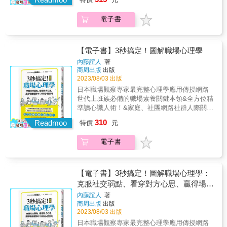
的人。 在觀察人群時，我發現不好意思打擾別
同學會，能迅速累積人脈，找到你的貴人？ ．
&hellip;&hellip; 就讓心理學家當你的職場關係
高曼 ․內容既實用又睿智。艾美．嘉露就是那
存，就需要隨著環境而改變自我，恕我無法認
誰，得是資源交換 ．抬轎的和坐轎的都須心知
人並不是一種美德，躲在自己的世界裡，失去
如何讓重要的人記住你？ 美國前總統柯林頓跟
顧問吧！ 實用‧易懂‧超有趣 3分鐘讀懂一個概念
個你希望在你邁向職業生涯的下一步，可以陪
同。 一個真正的能人，懂得如何保持自我的本
肚明的是&hellip;&hellip; 紅頂商人胡雪巖花錢
電子書
了與外界的聯繫，那些坐擁眾多人脈關係的交
沙烏地阿拉伯王子碰個面，就為波音公司爭取
╳117則職場問題清晰詳解 從心理學觀點，解
伴在你身邊的人。──《心理安全感的力量》作
心，用實力、真心、品質、修養、格局來換取
買武器、籌軍餉，讓江浙總督左宗棠得以施展
際達人，卻喜歡和朋友們互相合作幫助，在互
到大訂單， 所以聚會的主題並不重要，重要的
決各種職場關係的疑難雜症： 「如何跟不喜歡
者／艾美．艾德蒙森 ․一本通俗易懂、實際可
他人的信賴，贏得他人的認可，好的關係在於
抱負， 也洗刷自己攜款私逃的惡名。胡雪巖深
相幫助中增進感情，達到目標，於是我總結
是參加的人。誰才是你的目標群眾？ 本書列出
的上司打好關係？」 「如何跟猜不透心思的下
行的書，告訴你如何駕馭最艱鉅的合作關係，
互相支持，互助共贏。新一代的年輕人有著一
知：所有人際交往都來自給予和回報。 & ．不
出：好人脈，是麻煩出來的！ 後來在一次閱讀
7種你該結交的對象！ ◎邀請的藝術，他非來
屬好好相處？」 「怎樣帶給別人良好的第一印
並且點石成金把它們變成一些最有意義的工作
【電子書】3秒搞定！圖解職場心理學
項艱巨的任務：轉變傳統的社交模式，構建和
認識對方？那就讓對方認識你 大導演馮小剛想
中，我發現了「富蘭克林效應」，這與我的觀
不可 ．提出讓對方無法拒絕的邀請 請上司、老
象？」 「開會時要做什麼才能掌握主導權？」
關係。──《逆思維》作者／亞當．格蘭特 ․艾
諧平等簡單的人際環境。 如果你能夠透過本書
內藤誼人
著
找知名演員葛優拍戲，卻苦尋不著對方的聯絡
點不謀而合，就像跨越200多年的一次對話一
闆吃飯宜與討教工作有關；同事聚會，要製造
如果上司專橫跋扈、不懂帶人&hellip;&hellip; ●
美．嘉露在這本充滿智慧之語而且研究深入的
有一點思維上的轉變，我認為我的價值就已經
商周出版
出版
方式， 怎麼辦？利用朋友的朋友圈，就能把人
般，頓時我靈感大開，將自己的經驗與思考寫
值得慶祝的名目； 宴請客戶，先淡化（不談）
主管對上司鞠躬哈腰，對下屬卻專橫跋扈，常
書中，向我們展現了一個可以操作的強大框
得到體現，讓我們一起成為人群中堅持自我，
2023/08/03 出版
拉到自己這一方。 ◎找對人上你的餐桌 ．同學
了下來。 高情商的社交關係，需要掌握人的心
彼此間的供需關係。 另外，還有一點管理學課
常是權威性人格作祟！ ●自我肯定感不夠的上
架，幫助我們應付難相處的同事。無論你面對
互助友愛的人，建立自己的人格魅力，去傳染
日本職場觀察專家最完整心理學應用傳授網路
會就別逃了，參加唄 &「最高法院中，一半的
理感受，在保持自我的同時，帶給人們舒適的
本不會教：你要請部屬吃飯，該怎麼請？ &
司，其實更在意下屬對自己的看法！ 如果下屬
的情況為何，打造更好的工作關係就從這裡開
給更多的人，讓社會少一些歧視、偏見、惡
世代上班族必備的職場素養關鍵本領&全方位精
人都是西政出來的」。這就是中國法律界知名
心理體驗，認識自己，並且對自己進行改造，
99％的人前途都毀在聚會中過於「拘謹」，因
敷衍卸責、藉口一堆&hellip;&hellip; ●集團規模
始。──《動機，單純的力量》作者／丹尼爾．
意、不公，讓每一種性格特徵的人，都能得到
準讀心識人術！&家庭、社團網路社群人際關係
的西政現象： 出身西南政法大學。當年一起幹
讓平等、理解、包容、自信融進生活，融進我
為在任何聚會中， 沒有人是真的為了「吃」而
越大，每人分擔的權責越小，成員就越容易偷
品克 ․內容鞭辟入裡、實用性高，是我們迫切
充分的尊重和理解，允許人們有著更加多元的
經營也適用，讓你跳脫固有觀念，眼前所見都
蠢事，日後一起幹大事。 與其厭惡同學會的互
們的骨子裡去。 人們常說一個人的「成熟」就
來，你一定要先做好功課。 （原書名：《飯局
310
懶！ ●員工是能者多勞還是沒事裝忙，只要看
需要的指南，教你如何跟最難相處的同事打交
Readmoo
特價
元
相處模式，我想這與你我都息息相關。 感謝
是創造自在生活的好機緣！&實用推薦馬克 超
相比較成就、擔心自己不如人， 你該怎麼參加
是在於圓滑、功利、老練，為了在這個社會生
與聚會之必要》） 推薦者 知名職場與兩性作家
他的辦公桌就能夠分辨出來！ 如何在職場培養
道。充滿了可操作的策略和密切相關的例子，
你，陌生人。
人氣職場部落客｜謝文憲 企業講師、職場作
同學會，能迅速累積人脈，找到你的貴人？ ．
存，就需要隨著環境而改變自我，恕我無法認
／御姊愛 偉誠國際企業管理顧問有限公司負責
良好的人際關係，讓別人喜歡你？ ●根據認知
可以引領你改變處理工作關係的方式。──《我
電子書
家、主持人&面對職場形形色色、複雜難懂的人
如何讓重要的人記住你？ 美國前總統柯林頓跟
同。 一個真正的能人，懂得如何保持自我的本
人、吃貨共學團創辦人／葉偉懿 職場圖文作家
失調理論，適時的請別人幫忙，反而會讓對方
工作，我沒有不開心》作者／莉茲．佛斯蓮和
事，與各類族群友善相處共贏的實用心理技
沙烏地阿拉伯王子碰個面，就為波音公司爭取
心，用實力、真心、品質、修養、格局來換取
／我是馬克 &
心中對你產生好感！ ●面對面的坐法會製造緊
莫莉．威斯特．杜菲 莎莉夫人｜暢銷書作家 劉
巧。&本書彙整各國實用心理研究，收錄洞悉他
到大訂單， 所以聚會的主題並不重要，重要的
他人的信賴，贏得他人的認可，好的關係在於
張；隔著桌角比鄰而坐，會產生同儕意識！ 如
仲彬｜善言心理治療所所長
人行為背後真正意涵的120則心理技巧，教你透
是參加的人。誰才是你的目標群眾？ 本書列出
【電子書】3秒搞定！圖解職場心理學：
互相支持，互助共贏。新一代的年輕人有著一
何開一場成功的會議？ ●想召開一場活潑的議
過言行舉止，精準看人讀心，彈性應對各種社
7種你該結交的對象！ ◎邀請的藝術，他非來
克服社交弱點、看穿對方心思、贏得場面
項艱巨的任務：轉變傳統的社交模式，構建和
論，讓與會者說出真心話，不妨挑選狹窄一點
交人際場合，掌握潛在人性規則！&◆「瞬間判
不可 ．提出讓對方無法拒絕的邀請 請上司、老
諧平等簡單的人際環境。 如果你能夠透過本書
優勢的120則心理技巧
的會議室 ●紅色會令人興奮，在會議室裡安插
內藤誼人
著
斷」的技巧&rarr;讓人秒懂對方真心&rarr;美國
闆吃飯宜與討教工作有關；同事聚會，要製造
有一點思維上的轉變，我認為我的價值就已經
商周出版
出版
一些紅色或紅花，大家發言會更踴躍！ 如何才
新墨西哥大學馬利．哈利斯博士：「想要說服
值得慶祝的名目； 宴請客戶，先淡化（不談）
得到體現，讓我們一起成為人群中堅持自我，
2023/08/03 出版
能當一個好主管，營造一個充滿魅力的職場環
年長者，最有效的方法就是關照他們的『自尊
彼此間的供需關係。 另外，還有一點管理學課
互助友愛的人，建立自己的人格魅力，去傳染
境？ ●上司想要獲得信賴，有兩大條件是「必
日本職場觀察專家最完整心理學應用傳授網路
心』。」&◆想成功打動他人&rarr;運用模式、