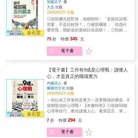
愛辯、網上匿名毀謗⋯⋯主管如何應對與
該跨出舒適圈→與其逼迫自己嘗試或挑戰每件
加藤京子
著
面，逐步拆解經營高價值人脈的底層邏輯，帶
培育部屬，現為研修講師與人才評鑑首席顧
大是
出版
事，按照自己的步調，穩健但紮實地擴大守備
領導？
領你聽懂貴人的信任訊號、構建無可替代的自
問。根據政府調查：在日本，「遭受部屬反向
2026/05/27 出版
區對內向者更有效。不好意思開口、無法用力
我價值；並結合AI賦能升級人際互動，幫助你
霸凌」的主管近年增加了三倍，但有六成男性
行銷自己時，你可以這樣做！TIPS 1：克服新
◎請部屬先想對策，他卻秒回：「直接告訴我
從泛泛之交，到打造互利共享的高價值人脈
主管、四成以上女性主管選擇不吭聲。為什
職場、新文化的壓力，先從交一個朋友開始。
答案，不是比較快？」◎被部屬嗆：「你憑什
網。誰適合讀這本書？• 內向者：想認識人卻始
麼？因為多數反向霸凌狀況，難以認定事實，
TIPS 2：按照預備好的內容逐項討論，有助於
麼管我，我創造的業績比你高耶！」◎拒絕部
終卡在客套寒暄裡，運用「訊息三層法」打入
而且一旦向公司反應，很容易被視為無能、不
金石堂
克服電話恐懼症。 TIPS 3：頻繁出差時，精心
屬不合理要求，他開始無視你，不回報、不聯
核心圈。• 業務人：通訊錄裡上千人卻不知找誰
中用、不會帶人的管理者。本書就是專為那些
345
75
折
特價
元
分配自己的能量，或利用隨身小物，創造「受
絡，連指示也不理。◎明明是指導與指正，對
幫？透過指標找出人脈的「核心資產」。• 創業
已被部屬欺壓許久，卻不敢反駁，累積的壞情
保護」的感覺。TIPS 4：學習優雅地自賣自
方卻指控：「都是因為你，害我去看身心
者：擔心過度連結會造成冒犯？善用「對等連
緒自己吞、爛事自己扛的主管所寫。霸凌，不
電子書
誇，像是加些自我調侃，讓聽者愉悅地接受。
科！」如果以上狀況讓你點頭不斷，小心！你
結」技術，建立緊密合作。★各界有力推薦★
一定是上對下，當主管遇到反向霸凌，如何反
TIPS 5：開會時先練習說出想法，再要求言之
正遭受來自部屬的「反向霸凌」。本書由企業
我親身經驗印證了本書最核心的精神：「連結
擊、保存證據？◎對方情緒大爆走，怎麼回
有物或積極發言。本書特色 ▲台灣第一本由國
管理支援機構「日本能率協會」旗下、承襲逾
的本質，以其無私成其私。」真正的人脈不是
應？‧最常見的11種怪物部屬：有些部屬就是要
內作者撰寫、討論內向工作者的書籍▲收錄簡
80年傳統的出版單位──日本能率協會管理中心
【電子書】工作有9成是心理戰：讀懂人
認識更多人，而是成就更多人。更重要的是，
跟你辯到「贏」，非要證明自己是對的、有理
易版MBTI 職業性向測驗、提出職場各狀況的應
出版。作者加藤京子在人才培育與組織管理領
心，才是真正的職場實力
人脈經營既非天賦亦不是等待貴人提攜，而是
的。有人自認名校出身非常優秀，把建議當多
對之道▲跨文化、跨領域職場經驗談，破解六
域，有超過20年的經驗；至今已輔導2萬名主管
一門可以依循本書的理論與實戰引導，學習並
餘。還有心理操控型、群體施壓型、缺乏自覺
內藤誼人
著
大內向者迷思▲脫下迎合社會期望的包袱，發
培育部屬，現為研修講師與人才評鑑首席顧
提升個人競爭力的方法學。── 尤子彥 / 大店長
型、被害妄想型，面對這些怪物部屬，該怎麼
楓書坊文化
出版
揮特質，你也能夠成為職場佼佼者
問。根據政府調查：在日本，「遭受部屬反向
創辦人本書不單只是講觀念與心法，還加入實
對付？‧別再說：「算了，忍耐一下就好了。」
2026/04/24 出版
霸凌」的主管近年增加了三倍，但有六成男性
戰導引的練習，我覺得非常接地氣，讓讀者可
你講A，他卻一直想講B？對方情緒激動、越講
～你以為工作靠的是實力～其實職場的勝負，9
主管、四成以上女性主管選擇不吭聲。為什
以試著寫下心中的看法，這是有用的練習。多
越偏時，你得拉回：「你說得有道理，然而這
成都取決於心理戰！【本書特色】◎收錄59個
麼？因為多數反向霸凌狀況，難以認定事實，
認識有價值的人，不僅可以豐富我們的人生，
部分還有一些細節須進一步釐清。」說話開頭
心理學技巧，教你讀懂人心、看穿謊言，掌握
而且一旦向公司反應，很容易被視為無能、不
金石堂
也有可能在我們緊急困頓的時候，貴人降臨，
別用「但是」、「不對」，這會導致對話變成
影響他人的關鍵！◎結合哈佛、耶魯等研究成
中用、不會帶人的管理者。本書就是專為那些
294
7
折
特價
元
完成不可能的任務。── 吳家德 / NU PASTA &
對立。◎當部屬無法依指令做事‧當部屬回你：
果，從表情、動作與對話中解析人際互動的真
已被部屬欺壓許久，卻不敢反駁，累積的壞情
天利食堂總經理，職場勵志暢銷作家有力推
「可以直接告訴我答案嗎？」光糾正他：「請
實心理！◎拆解工作與人際互動中的心理戰，
緒自己吞、爛事自己扛的主管所寫。霸凌，不
薦：尤子彥｜大店長讀書會創辦人 /
電子書
先自己思考！」部屬只會覺得你故意整他。先
找出最常見的溝通盲點與心理陷阱！為什麼有
一定是上對下，當主管遇到反向霸凌，如何反
Podcast《大店長晨會》主持人吳家德｜NU
給提示：「你先試這部分，不清楚的地方，我