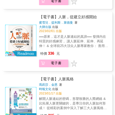
為一個有魅力的人，找到自身亮點，就能綻放
電子書
本書！ 名人推薦 丁菱娟 | 影響力品牌學院創辦
供「影響篩選表」可以定義和闡明你想實現的
黃曉明 「李楠從她的成長經歷中發現，懂得如
出屬於自己的光芒！ ★如何拓展人脈：建立
人 周品均 | 唯品風尚集團 執行長 柯采岑 | 《四
目標，以及需要由誰來完成或完成的重要衡量
何與他人打交道是成功的關鍵要素。她的分享
「強關係」才能連結資源，擁有超強人脈。 ★
時瑜伽》作者 愛瑞克 | 《內在原力》系列作
指標。 ▶別擔心過程，只要時時注重結果，利
仔細、真誠。相信並希望如她所願：能幫到更
如何提升好感度：不迎合他人，不偽裝自己，
者、TMBA共同創辦人 蘇益賢 | 臨床心理師 誠
用── &gt;回顧過去的成就？ &gt;目前應該著重
多在逆境中努力奮鬥的人們。」──天使投資人
【電子書】人脈，從建立好感開始
真誠具體地讚美他人。 ★如何經營人際關係：
摯推薦！（順序依姓氏筆劃排列） &
那部分？ &gt;未來你期待哪些發展？ &gt;實現
楊向陽 大學畢業後，李楠不顧家人反對，放棄
蜜雪兒．提利斯．萊德曼
著
管好嘴、管好手、管好上司，成為職場中受歡
目標會產生什麼變化？ &rarr;作者提供「移動未
公務員的工作，從名牌店銷售員做起。有一
大牌出版
出版
迎的人。 ★如何化解衝突：忍耐無法改善現
來」清單，幫助你每 90 天最大化時間，有效確
天，她看到在試衣鏡中自己替客人提鞋子的身
2023/02/01 出版
狀，不妨以利益互換為出發點，主動出擊。 ★
定願景與目標的進展。 ▶實現更大自由的4大
影瞬間覺醒，毅然決然轉換職場跑道，找尋更
══原來，這才是人脈連結的真諦══ 發揮內在
如何有效說服：關閉對方的心理防禦模式，輕
優點── &gt;好處1：更多時間自由。當你不再
適合自己的舞台。連續創業三次後，她遇過上
特質的好感練習， 讓人脈延伸、延伸、再延
鬆說服最難搞的人。 ★如何高情商談判：掌控
試圖完成更多任務、不再做著自己不擅長的
百位投資人，成功地將路人變成貴人，晉身為
伸！ & 全球前25大頂尖人脈專家教你： 善用個
情緒工具就能讀懂人心，把對手變夥伴。 &
事，立即空出更多時間去做更多更有價值的
粉絲千萬的網紅創業家。而身為人際溝通專家
人特質發光， 建立真誠又長久的人脈。 22個好
事。 &gt;好處2：更多財富自由。當你將思維從
336
的她，經過十多年來不斷試錯後，也累積了一
Readmoo
特價
元
感實踐心法x 58個人脈實戰要點 讓伯樂與助力
交易心態轉為投資心態，勇於投資他人，你會
套深度經營人際關係的心法。 她相信，想要成
就在你身旁！ & & 活潑、積極或許有優勢， 但
進入不同的價值交換，通過專注於更高價值的
為一個有魅力的人，找到自身亮點，就能綻放
電子書
「好感」才是從陌生變親近的超級催化劑！ 財
活動來創造更多的錢。 &gt;好處3：人際圈的自
出屬於自己的光芒！ ★如何拓展人脈：建立
星500大企業御用頂尖教練， 集結超過40個真
由。你可以運用好的連結來建立轉化關係，找
「強關係」才能連結資源，擁有超強人脈。 ★
實故事，帶出最大化人脈資產的關鍵要點
到志同道合的人來共同實現彼此的願景，最終
如何提升好感度：不迎合他人，不偽裝自己，
&mdash;&mdash; 先從真實的自己出發，再到
【電子書】人脈風格
你們的資源可以共享、甚至為對方毫無保留地
真誠具體地讚美他人。 ★如何經營人際關係：
管理印象與能量，有效展開對話， 學會這套技
瑪莉莎．金恩
著
付出。 &gt;&gt;好處4&mdash;&mdash;擴展目
管好嘴、管好手、管好上司，成為職場中受歡
巧，讓人記得你、信任你、喜歡你， 保持人脈
時報文化
出版
標的自由。有了時間、金錢、人脈，你可以訂
迎的人。 ★如何化解衝突：忍耐無法改善現
不斷線，實現互惠互利的長久關係！ & & 【認
2023/01/17 出版
定更大的目標，並找更多人、投入更多資源來
狀，不妨以利益互換為出發點，主動出擊。 ★
識──對話前展現本色】 掌握四大風格矩陣，以
解開人脈連結的密碼，形塑致勝的人際網絡 &
實現它。日積月累下來，你將擁有更多的信心
如何有效說服：關閉對方的心理防禦模式，輕
最有效的方式與人連結。 實踐 真誠法則、自我
比拓展人脈更關鍵的，是專注你的人脈如何形
和更大的視野。 本書特色 1.顛覆傳統時間、效
鬆說服最難搞的人。 ★如何高情商談判：掌控
形象法則、印象法則、能量法則 & 【建立──務
成！ 從精彩的案例中深入了解三大人脈風格
能、成功術：看完本書你會發現，只要你沒改
情緒工具就能讀懂人心，把對手變夥伴。 &
必要交流】 運用三階段傾聽法與九大類提問技
&mdash;&mdash;擴張者、仲介人與召集人，
變思維，看在多時間管理、提高效能的工作書