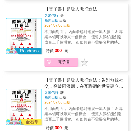
員時代，年收入躍升104倍 ⑦能夠與珍惜的人
跨越關係的3階段： ①開始關係：對這個人產
共度時光，幸福感大幅提升 & 讀者熱烈好評：
生好印象 （重視初次見到對方的7秒） ②持
【電子書】超級人脈打造法
★本書將幫助你重新思考你的人際關係！對於
續關係：想更加深入了解這個人（懂得如何選
久米信行
著
任何擔心與自己不喜歡的人建立關係的人來
擇深交的人） ③深耕關係：希望成為這個人的
商周出版
出版
說，這是一本必讀之書。 ★將喜劇技巧融入職
助力（珍視人脈，建立團隊） & 看似簡單的技
2024/07/06 出版
場人際關係的新視野！書中有很多實際的商業
巧，卻能帶來莫大的效果。 學會「超神閒談
不用面對面， 內向者也能拓展一流人脈！ & 專
實踐例子和喜劇演員的真實經歷軼事，所以我
力」後，作者獲得以下驚人成果： ①簽約率提
業本領可以帶來一個機會， 優質人脈卻能創造
讀起來樂此不疲，根本停不下來。 ★直指溝通
升了2.5倍 ②進入毫無經驗的人力資源顧問公
成百上千個機會。 & 如何在不需要名片的時代
本質，雖然主題是溝通，但這本書會問你：
司，3年內成為業務冠軍 ③建立了「中北軍
拓展人脈？ 無論從事什麽職業，擁有廣泛人脈
「你想成為怎樣的人？」 ★我深有感觸的是
300
團」，將年輕員工離職率從80％降到0％ ④出
Readmoo
特價
元
以及拓展人脈的能力，你才能受到「貴人運」
「對不必要的人斷捨離」，推薦給那些想要珍
社會6年後創業，雖然員工只有少數幾人，但仍
眷顧，逐步邁向未來理想的自己！ & 好評推薦
惜生命的人。 &
然成為經營者 ⑤接到媒體採訪與上媒體的邀
電子書
吳岱珍愛卡拉互動媒體股份有限公司 創作者公
請，出版了3本書 ⑥相較於沒沒無聞的喜劇演
關總監｜楊琮熙 影響力教練、《布局思維》作
員時代，年收入躍升104倍 ⑦能夠與珍惜的人
者｜鄭緯筌 《Vista的小聲音》Podcast節目主
共度時光，幸福感大幅提升 & 讀者熱烈好評：
持人｜蘇盈如 國際獵頭Sandy Su & 還在盲目
【電子書】超級人脈打造法：告別無效社
★本書將幫助你重新思考你的人際關係！對於
發簡介、遞名片、蹭飯局？ 不用見面也能透過
交，突破同溫層，在互聯網的世界建立強
任何擔心與自己不喜歡的人建立關係的人來
網路拓展人脈？ & 本書教導你利用網路擴展有
大的人脈關係
說，這是一本必讀之書。 ★將喜劇技巧融入職
久米信行
著
價值的人際關係，並從以下5個部分提供社交建
商周出版
出版
場人際關係的新視野！書中有很多實際的商業
議和行動指導，不受業種或職業限制，助你與
2024/07/06 出版
實踐例子和喜劇演員的真實經歷軼事，所以我
各行各業的達人相遇： & 「心」之章──丟掉九
讀起來樂此不疲，根本停不下來。 ★直指溝通
不用面對面， 內向者也能拓展一流人脈！ & 專
成名片，擁有貴人運的基本心態 名片從二：
本質，雖然主題是溝通，但這本書會問你：
業本領可以帶來一個機會， 優質人脈卻能創造
六：二法則中再精篩兩成；別怕跑錯棚，多認
「你想成為怎樣的人？」 ★我深有感觸的是
成百上千個機會。 & 如何在不需要名片的時代
識怪咖；網緣才有更多可能性。 「技」之章──
金石堂
「對不必要的人斷捨離」，推薦給那些想要珍
拓展人脈？ 無論從事什麽職業，擁有廣泛人脈
把握認識貴人的機會，輕鬆拓展人際的技術 見
300
特價
元
惜生命的人。 &
以及拓展人脈的能力，你才能受到「貴人運」