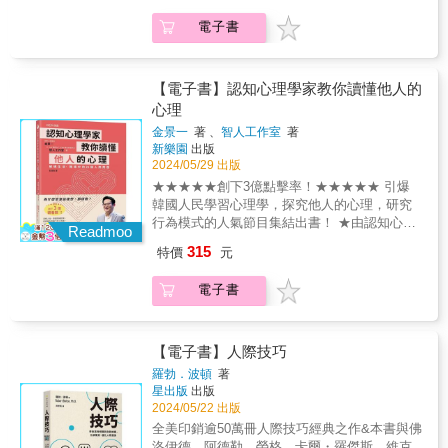
面前後15分鐘拿起手機這麼做；上網谷歌、逛
眷顧，逐步邁向未來理想的自己！ & 好評推薦
逛維基，再去赴約；用簽名檔和社群平台取代
電子書
吳岱珍愛卡拉互動媒體股份有限公司 創作者公
名片。 「體」之章──磨練人格和性格，讓自己
關總監｜楊琮熙 影響力教練、《布局思維》作
容易認識新朋友 當一個「不受框架限制」的
者｜鄭緯筌 《Vista的小聲音》Podcast節目主
人；與十位人生導師結緣；多培養宅興趣，與
持人｜蘇盈如 國際獵頭Sandy Su & 還在盲目
【電子書】認知心理學家教你讀懂他人的
怪咖為友。 「結」之章──用貴人運開拓未來，
發簡介、遞名片、蹭飯局？ 不用見面也能透過
心理
擁有快樂人生 介紹不同行家認識彼此會有化學
網路拓展人脈？ & 本書教導你利用網路擴展有
反應；用喜愛的事物充實每一天。 「實」之章
金景一
著 、
智人工作室
著
價值的人際關係，並從以下5個部分提供社交建
&mdash;&mdash;從零人脈到實現夢想的年輕
新樂園
出版
議和行動指導，不受業種或職業限制，助你與
上班族物語 缺乏人脈的年輕人該按照什麼順序
2024/05/29 出版
各行各業的達人相遇： & 「心」之章──丟掉九
打開人際，進而實現夢想？ & 不僅有具體方
★★★★★創下3億點擊率！★★★★★ 引爆
成名片，擁有貴人運的基本心態 名片從二：
法，還有不同行業、不同職位、不同境遇中的
韓國人民學習心理學，探究他人的心理，研究
六：二法則中再精篩兩成；別怕跑錯棚，多認
故事和案例。這些人都充分利用社交圈，最終
行為模式的人氣節目集結出書！ ★由認知心理
識怪咖；網緣才有更多可能性。 「技」之章──
Readmoo
獲得了成功。 作者本身也是這套高效人脈打造
學家金景一及 tvN 電視台《 讀懂他人的心理》
把握認識貴人的機會，輕鬆拓展人際的技術 見
315
特價
元
法的受益者，他從一家普通生產T恤的中小企業
製作組CJ ENM 數位知識平台「智人工作室」
面前後15分鐘拿起手機這麼做；上網谷歌、逛
社長，變成同時兼職明治大學商學院講師、東
攜手打造的心理學課程，現在你也學得到。 ★
逛維基，再去赴約；用簽名檔和社群平台取代
電子書
京商工會議所IT分科會長等跨業種人士。 充分
解析煤氣燈效應、網路酸民、愛提當年勇的人
名片。 「體」之章──磨練人格和性格，讓自己
利用本書，制定個人社交計劃，並設定明確目
&hellip;&hellip;這些人心理在想什麼？ & ●●●臨
容易認識新朋友 當一個「不受框架限制」的
標，慢慢地，你會驚訝地發現，新的機會、合
床心理師& 洪仲清、臨床心理師、作家 洪培芸
人；與十位人生導師結緣；多培養宅興趣，與
作、邀約、錄用信和感謝函都會找上門來！ &
&mdash;&mdash;好評推薦●●● & 認知心理學
【電子書】人際技巧
怪咖為友。 「結」之章──用貴人運開拓未來，
家與tvN電視台 攜手打造的心理學課程 獻給為
擁有快樂人生 介紹不同行家認識彼此會有化學
羅勃．波頓
著
人際關係感到吃力的你！ & &diams;來盤點看
星出版
出版
反應；用喜愛的事物充實每一天。 「實」之章
看，你的身邊也有這種人嗎？&diams; 惡用煤
2024/05/22 出版
&mdash;&mdash;從零人脈到實現夢想的年輕
氣燈效應的操縱狂╳沒有同理心╳劈腿人╳網
上班族物語 缺乏人脈的年輕人該按照什麼順序
全美印銷逾50萬冊人際技巧經典之作&本書與佛
路酸民╳愛說人壞話&hellip;&hellip; & 面對這
打開人際，進而實現夢想？ & 不僅有具體方
洛伊德、阿德勒、榮格、卡爾・羅傑斯、維克