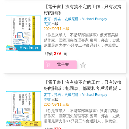
常工作看不出有特別改變◆會後感覺雙方關係
的情緒價值是自己給的。★ 我更加珍惜與他人
人&mdash;&mdash;只要自己不吃虧就會幫大
的目標。這也許和你的想像不同：這種能力不
變融洽，但再次談話對方態度卻跟以前一樣★
的每一次交流，也更加懂得如何用自己的情緒
家的忙&bull; 第七類討厭鬼：孤僻又有一堆見
【電子書】沒有搞不定的工作，只有沒搞
來自於什麼特別的個人優勢（例如權位或資
毫無徵兆就下線！職場年輕人為何消極工作？
去影響和感染他人。★ 真正的情緒自由不是沒
解的人&mdash;&mdash;高處總是不勝寒沒事
好的關係
歷），也不純粹可依靠某種「溝通術、說服
「笑著一對一會議隔天就收到離職信，嚇了我
有情緒，而是能夠自如地表達和管理情緒。★
的，如果你想要生存的話，最好學會怎麼處理
術」之類的人際工具。★很多人覺得影響力是
麥可．邦吉．史戴尼爾（Michael Bungay
一跳！」「我還以為跟那個新人之間已有相當
翻開這本書，就像有一位專業的心理諮詢師在
這些討厭鬼，好讓自己不要抓狂。現在就讓我
Stanier）
著
高寶
出版
一種很偉大高級的能力，要達到一定權位、擁
程度的理解了&hellip;&hellip;」「看上去很優
身邊。本書金句分享：★ 戀愛不是一個結果，
們一起去認識、理解我們身邊的討厭鬼吧！這
2024/09/11 出版
有一定資源才需要擁有這種能力。★我們經常
秀，但好像又只會聽命行事&hellip;&hellip;」一
而是讓對方一次又一次怦然心動的過程。★ 感
樣一來，你會更懂得如何區分他們、處理他
不敢和老闆／親密伴侶／重要關係人提出需
《你是來帶人，不是幫部屬做事》獲獎百萬暢
言不合就離職的年輕人、及格就好不求多的年
情的經營本質其實是一種「合作」。★ 有時並
們，或許甚至還可以打贏他們、造福自己。
求、解決我們的困難。你想要，但你覺得太難
銷作家、國際頂尖管理專家 麥可．邦吉．史戴
輕人、不接管理職只求平穩的年輕人
不是因為遇人不淑，而是因為自己根本不會溝
了──說出來可能也無法影響他們。★因為在你
尼爾最新力作>>只要工作會遇到人，你就需要
&hellip;&hellip;近年來，這樣的工作人正頻繁地
通。★ 想要學會聊天，就要先學會閉嘴。★ 想
Readmoo
心裡，擁有影響力，意味著要足夠霸氣、有權
這本書！和工作夥伴展開對話，重塑互動模
在職場上出現。這些人日常工作給人的印象常
讓別人喜歡你，最好的方法不是幫助他們，而
279
特價
元
有錢、口才好、氣勢足？不不，當你這樣想
式，找到愉快合作、順暢執行的答案，再有事
常是&mdash;&mdash;雖然不特別顯眼，但很
是學會「麻煩」對方。★ 聰明的人，從不幻想
時，你已經落入了「影響力」陷阱。作者崔璀
的人，都能共事！「這本深刻之書將向你展示
直率、很優秀、對於事物的理解也快，幾乎沒
無條件的愛。★ 你對關係的不捨，是對方得寸
電子書
在書中以案例拆解、詳述了明確可操作可驗證
如何建立良好關係，即使是在困難時刻。閱讀
有人知道他在工作上遭遇什麼困難，或者對何
進尺的本錢。★ 你不是因為喜歡而投入，而是
的獲得影響力的方法，包括建立在「合作思
本書讓我覺得自己可以和任何人一起工作！相
事抱有不滿。然而，他們卻並不如表面那般地
因為對方的投入而投入。★ 不是所有闖進你生
維」之上的有效傾聽、精准表達、應對批評、
信你也會有這樣的感覺。」──莉茲．懷斯曼
平靜和耐受，只是寧可保持著靜音模式，默默
命的人，都值得善待和珍惜。★ 想經營好一段
向上管理……等等。看完書你會發現，不必依
（Liz Wiseman），世界五十大管理思想家、紐
【電子書】沒有搞不定的工作，只有沒搞
地選擇「安靜離職」。若有不滿，為什麼在一
關係，首先要做的並不是瞭解對方，而是瞭解
附任何權威，就憑你自己，你也可以擁有自己
約時報暢銷書《影響力習慣》作者＊你做好準
好的關係：把同事、部屬和客戶通通變成
對一會議上不說出來？為什麼向主管說沒事，
自己。★ 搭錯車不可怕，捨得下車才是智慧。
的影響力。它就似萬有引力——人人都可以且
備、認真做事、全力參與，工作卻還是經常碰
卻又轉身就逃？究竟現在的年輕上班族，是怎
★ 真正的高情商是既能成全自己，也能成全別
神隊友！用五個關鍵提問改善關係，合作
麥可．邦吉．史戴尼爾（Michael Bungay
應該擁有的能力。同時，本書也會通過分析對
壁。有問題的不是你，問題出在你的「工作關
麼想的呢？★ 「好孩子症候群」優等生們，不
人。
Stanier）
著
高寶
出版
效益最大化
比，拆解合作思維最核心的9個基礎：傾聽、共
係」。你上班的心情、在職場上的表現，都取
為人知的真實想法位於教育第一線、接觸無數
2024/09/11 出版
情、向上管理、接受批評、說出需求、提出批
決於工作關係的品質。遇到新同事、主管、部
大學新鮮人的金間大介教授，也收到了許多來
《你是來帶人，不是幫部屬做事》獲獎百萬暢
評、有效溝通、果敢拒絕、應對衝突。並援引
屬和客戶時，我們通常都打個招呼、寒暄幾
自工作現場主管、人事單位工作者對於現今年
銷作家、國際頂尖管理專家 麥可．邦吉．史戴
了當代深具影響力的許多女性代表人物，通過
句，然後就希望一切順利、合作愉快。然而每
輕人的疑惑與諮詢。這些真心對待年輕下屬卻
尼爾最新力作>>只要工作會遇到人，你就需要
她們的親身經歷，鮮活地呈現出合作思維的巨
一段關係都可能惡化，合作不但不愉快，還可
金石堂
得不到回應的主管，一頭霧水、不知所以然。
這本書！和工作夥伴展開對話，重塑互動模
大效能。當你經過反復練習，把合作思維成功
能讓你痛苦。全球知名的頂尖經理人、企管顧