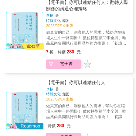
價值觀，與你的門房與櫃台溝通，這些價值觀
人一樣，你先問：「我該怎麼做？」 這個再正
【電子書】你可以連結任何人：翻轉人際
方式，發掘潛在的生命價值。 ‧重新思考成功︰
就是誰能進入你的房間的門檻。當與你價值觀
常不過的直覺反應可能是限制你的罪魁禍首，
關係的溝通心理策略
不自我物化，戒掉對成功的癮。 ‧活好︰思考失
不符的人想進入房間，你必須學會說不。 三、
因為這一切的所有的責任和壓力都落在了你的
敗／死亡，擊敗恐懼，好好活著。 ‧認識自己︰
李楠
著
用房間裡的各項工具，重拾你的自主權 看一看
肩上。 ▶你可以藉由下面問題檢視自己──
從追求外在成就，到發展內在力量。 ‧化脆弱為
時報文化
出版
「房間裡的人物清單」，看一看這些人是否與
&gt;每天忙到時間不夠用，急於提升工作效
力量：分享脆弱，生活中的愛會成長。 人生不
2023/02/14 出版
你的價值觀真正一致。萬一房間裡有錯誤的人
率？ &gt;心中的夢想或目標一直拖著沒機會實
會因為無條件的相信和努力就變得幸福，有時
做真實的自己，洞察他人的需求，幫助你在職
出現，可以善用各項工具清除有毒分子。 ✓如
現？ &gt;遇到任何問題都認為自己是那個要解
候你必須捨棄，才會發現生活中真正重要的事
場人生中一路開掛！ 數位轉型顧問李全興、唯
果內心是一個房間，請定期打掃它
決問題的人？ &gt;生活堆滿代辦事項，無法靜
情。當改變發生，你不一定要為此感到痛苦。
品風尚集團執行長周品均強力推薦！ 「初識李
&hellip;&hellip; 人的一生非常長，人事物也不
下心來修復身心？ &gt;生活與工作無法取得平
金石堂
這本書教你以優雅的姿態，帶著喜悅與更深層
楠，是被她的堅持和真誠所打動。她在自己的
斷在變換，過去合拍的人事物，現在已經不適
衡，總是心事重重無法專注？ 其實，如何利用
280
7
折
特價
元
的使命感，接受挫折帶來的禮物。
作品中分享了大量溝通實戰技巧，我認為，任
合，所以你的房間也需要定期清掃和消毒。也
時間、賺多少錢、和誰建立關係都是你的選擇
何溝通的原色，都是堅持本真！」──知名演員
就是，移除一些人們帶來的有毒垃圾，例如，
現在，何不讓我們開啟全新的思維角度， 問問
電子書
黃曉明 「李楠從她的成長經歷中發現，懂得如
債務、衝突的價值觀、態度，尤其是你決定放
自己：「誰能幫我做這件事？」 ▶掌握這個問
何與他人打交道是成功的關鍵要素。她的分享
下的任何包袱。這些人可能在架上的鎖箱裡，
題，你就能轉變思維模式，達到── &gt;立即一
仔細、真誠。相信並希望如她所願：能幫到更
但他們所經之處留下一團混亂。 這時你可以再
年騰出500多小時做你「擅長」的事； &gt;組織
多在逆境中努力奮鬥的人們。」──天使投資人
【電子書】你可以連結任何人
次運用「房間裡的人物清單」，提醒自己他們
一支夢幻團隊來支持你的工作與生活願景；
楊向陽 大學畢業後，李楠不顧家人反對，放棄
的存在，告訴你的櫃台該如何處理這些人。重
&gt;企業績效加倍、指數型成長，而且還能繼
李楠
著
公務員的工作，從名牌店銷售員做起。有一
新設定他們的位置與合理的界線。 藉由本書的
時報文化
出版
續加碼投資； &gt;從「互利」與「自我轉化」
天，她看到在試衣鏡中自己替客人提鞋子的身
2023/02/14 出版
練習，你將學會： 1. 了解到與你相處的人都會
逐漸擴展各個領域的願景； &gt;擴大財富自
影瞬間覺醒，毅然決然轉換職場跑道，找尋更
影響你的思考、情緒與行為。 2. 如何選擇讓誰
由、時間自由、人際關係自由和目標自由。 ▶
做真實的自己，洞察他人的需求，幫助你在職
適合自己的舞台。連續創業三次後，她遇過上
住進房間，以及如何將不對的人擋在門外。 3.
為了找到「好的人」，你必須── &gt;明確你想
場人生中一路開掛！ 數位轉型顧問李全興、唯
百位投資人，成功地將路人變成貴人，晉身為
如何將進來的人引導到房間裡的正確位置上。
要什麼； &gt;廣泛宣傳願景，成功是什麼樣
品風尚集團執行長周品均強力推薦！ 「初識李
粉絲千萬的網紅創業家。而身為人際溝通專家
4. 如何馴服且應對已經闖入房間裡的麻煩鬼。
子； &gt;大聲問「誰能幫助我實現這一目
楠，是被她的堅持和真誠所打動。她在自己的
280
的她，經過十多年來不斷試錯後，也累積了一
Readmoo
特價
元
5. 當遭遇困難或痛苦時，應該如何排解、應
標？」； &gt;一旦你找到人，授權他們以自己
作品中分享了大量溝通實戰技巧，我認為，任
套深度經營人際關係的心法。 她相信，想要成
對。 &hellip;&hellip;更多重要技巧，敬請詳閱
的方式實現你們之間共同的願景。 &rarr;作者提
何溝通的原色，都是堅持本真！」──知名演員