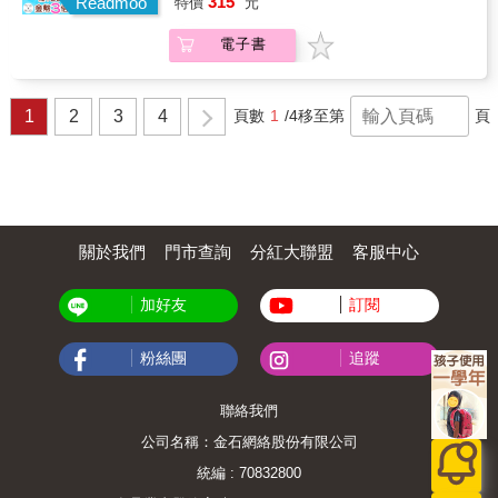
315
巧，促進關係的建立。 實踐 好奇心法則、傾聽
Readmoo
特價
元
形塑你專屬的人脈風格，創建更美好的生活。
也沒用，只要不問「誰能幫助你實現這個目
法則、相似法則、情緒記憶法則 & 【經營──建
& 「關於人脈的主題，本書是最有趣且實用的
標？」就無法拉近你與成功的距離，或就算成
立長久連結】 制定四要素行動計畫，讓關係持
電子書
著作之一」～亞當．格蘭特，《逆思維》作者
功達成目標，目標遠遠不及你的潛力所及。 2.
續深化成長。 實踐 熟悉度法則、付出法則、耐
& 規模不是一切，風格才是關鍵！& 你是否也
轉換思維改問「1個問題」立刻創造無限可能：
心法則 & & 好感，是促進連結的最強大力量！
曾汲汲營營拓展人脈，卻沒有實際的回報？ 數
想要快速取得成功很簡單，只要改變思維改
從建立印象、破冰溝通到深化連結， 啟動人脈
十年的研究已經發現，人脈的結構比規模更加
問：「誰能幫助你實現這個目標？」就好了。
1
2
3
4
頁數
1
/4
移至第
頁
資源，讓世界聯合起來幫助你！ 本書作者蜜雪
重要&mdash;&mdash; 一個人怎麼交朋友，才
不用重新訓練，只要專注自己與他人之間無限
兒．提利斯．萊德曼是知名人脈專家，也是安
是決定人脈能否帶來生活與工作上實際幫助的
連結，擴大互利延伸的自我轉化關係，你能持
永、嬌生、花旗銀行等財星500大企業合作的金
主因。 & 本書作者瑪莉莎．金恩剖析各行各業
續擴大目標，而且是很多目標 。 & 3.多人驗
牌講師。從多年的實戰經驗中，蜜雪兒發現，
菁英人士的人脈，統整出三種塑造人脈的風
證，經得起考驗： 作者輔導過成千上萬人，書
好感能帶來人脈，更是長遠關係的基石。本書
格，並帶你了解自己究竟適合仲介、召集或擴
中引述企業家、新創者、自雇者、作者、慈善
集結作者闖蕩多年、歷練有成的11大好感連結
張型人脈，抑或某種組合： & ●擴張者享有的
家&hellip;&hellip;的親生經歷，他們皆受益於這
心法，收錄超過40個真實案例，22項實戰練
可見度、人氣與權力好處，往往在生涯初期最
種思維轉變，從此過上自己想要的金錢、時
關於我們
門市查詢
分紅大聯盟
客服中心
習。無論外向、內向，都能發揮本色，從利己
為重要，對於需要認識人與被看見的專業人士
間、人際圈與目標自由，而且成功也未曾止
到利他，讓人脈又深又廣！ &
亦可提供較多的幫助。 & ●仲介人所享有的創
步。 4.簡單的成事在人思維，讓你不走回路：
加好友
訂閱
新好處，對於創新產業或是看重獨特性的領域
光問自己「誰能幫助你實現這個目標？」，而
至為重要。 & ●召集人的信任與名聲好處，有
不是如何實現你的目標（你需要做什麼／學習
助於確保情感福祉、防範孤獨和倦怠，在充滿
什麼），就能力各獲得成效，從社會自我&rarr;
粉絲團
追蹤
人際間不確定的領域具有優勢。 & 最適當的風
轉化自我；從匱乏心態&rarr;豐盛心態；從交易
格是符合你的個人目標、生涯階段和需求的人
心態&rarr;投資心態，成功唾手可得的程度會讓
脈網絡。 & 閱讀本書，你將可學會分析自己如
你欲罷不能，不願意走回老路。 &
聯絡我們
何形塑人脈，並在面對不同的事業與生涯階
公司名稱：金石網絡股份有限公司
段，組合調配三種不同的風格，創造工作與生
活的最大價值！ & 無論你是社交過敏或是社交
統編 : 70832800
天才，都能透過本書提供的指引，塑造最適合