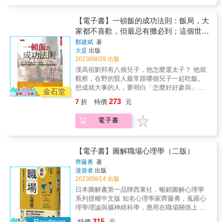
敏感地感知到別人的語言、動作、表情、語氣
一起吃飯，為什麼？ 這個世界永遠因人成事，
清你在目前職涯中想要達成的目標是什麼？可
格難以改變，於是我盡量剔除性格中讓人厭惡
從來未曾預期。 ＊書中包含延伸練習表格可下
提升個人價值，成為推動彼此成長的「正能量
中表達的內在含義，這並不是一件值得炫耀的
一切就從餐桌上的試探開始。 本書作者鄭建
以怎麼做？重要的是，利用這些來促進你個人
的缺點：多疑、自卑、玻璃心、軟弱，並且發
載使用。 ►「珍妮佛與她的課程不斷全面獲得
骨牌」？ 掌握13個要素、6個步驟，當一個主
事情，共情能力太強，讓我一度陷入痛苦之
斌，筆名池雨秋，資深策劃人（curator）與暢
和組織的目標向前邁進。 ▌抱持成長心態，即
【電子書】一頓飯的成功法則：飯局，大
揚性格中的優點：共情力、洞察力、敏感力、
最高評分。她極度認真，她的研究帶來轉變。
動傾聽的好密友，讓關係持續加深！ ◆如何打
中，我具備敏感型人格的所有缺點：玻璃心、
銷書作家， 他從參加的一個個飯局中，體會許
使是負面關係也可以改變 我們無法控制他人的
家都不喜歡，但最忌有攤必到；這個世界
獨處力&hellip;&hellip; 透過這些年不斷對自己
她是哥倫比亞大學的頂尖人才，不容錯過。」
造屬於自己的天才網絡，讓人脈既有效、又有
內向、不敢表達、內心複雜、多愁善感
多人心世態： ◎想邀重要人士吃飯，用什麼理
行為，但我們可以改變應對的態度、方式與想
的內心進行改造，一方面我更能感知這世間之
永遠因人成事，一切就從餐桌上的試探開
&mdash;&mdash;彼得・T・科曼博士（Peter
價值？ 應用6大方法、6個練習，從零也可以逐
鄭建斌
著
&hellip;&hellip;，由於能夠感知到別人的痛苦，
由，貴人會欣然赴約？ ◎飯都吃了，卻要我違
法。把焦點放在你能控制的事情上，就不容易
美，心中漸漸從陰霾走向陽光自信，正因為我
T. Coleman, PhD），哥倫比亞大學莫頓．多伊
大是
出版
步累積人脈，幫助你解決問題、迎接挑戰！ ◆
始
我生怕因為自己的原因，給別人造成困擾。 就
反做人原則，此時該怎麼辦？ ◎有攤必到絕對
沮喪。在負面關係下，你需要的是做出「有效
有過這樣的經歷，所以更能體會內向型人格所
2023/08/29 出版
奇合作與衝突解決國際中心（Morton Deutsch
無論內、外向，如何觀察對方的行為風格，打
如太宰治所說：「太敏感的人會體諒他人的痛
會被當成丑角，你要怎麼篩選重要的飯局？
果」的反應，而不是衝動的行為： 觀察你的反
面臨的困惑和優勢。另一方面，我將多年對人
International Center for Cooperation and
動人心、維繫關係？ 採用16個步驟、8個問
漢高祖劉邦有八個兒子，他怎麼選太子？ 他就
苦，自然就無法輕易做到坦率，所謂的坦率，
◎99％的人前途都毀在聚會中過於「拘謹」，
應（是生氣、自責還是沮喪？）&rarr; 重新評估
性的洞察寫了下來，在社交媒體上受到了好
Conflict Resolution）執行主任暨心理學與教育
題，理解對方的情緒氛圍，有效調整自己的互
觀察，在野的賢人最常跟哪個兒子一起吃飯。
其實就是暴力。」 我曾以為，我的一生都將因
不善社交的我該怎麼辦？ 這些問題該怎麼處
情況（現況真的是你想像的那樣嗎？有沒有可
評，於是我打算將它們出版成冊，去影響更多
教授 &
動模式！ & 本書特色 & ．從各種案例出發，結
想成就大事的人，要明白「怎麼好好參與」飯
為性格的缺失，陷入這幫人無法理解的糾結之
理，本書都會告訴你。 ◎飯局不是單方面拜託
金石堂
能真的是個誤會？）&rarr; 監控你的壓力（你擔
的人。 在觀察人群時，我發現不好意思打擾別
合作者豐富的人際互動經驗，為大家解答「交
局與聚會， 不浪費時間、不虛擲情感，把負面
中，但我不甘，這樣的生活過於沉重，於是我
誰，得是資源交換 ．抬轎的和坐轎的都須心知
心什麼？最近有睡好嗎？還是正在跟重要的人
273
7
折
特價
元
人並不是一種美德，躲在自己的世界裡，失去
朋友」的疑難雜症。學會更加認識自己，也能
的事情變正面，收穫滿滿。 聚會，是建立「人
學習了大量的心理學知識，對自己的內心做出
肚明的是&hellip;&hellip; 紅頂商人胡雪巖花錢
冷戰？）&rarr; 給自己一點時間（不被情緒綁
了與外界的聯繫，那些坐擁眾多人脈關係的交
同理他人，進而改善人際關係。 ．書中提出一
情」最重要的關鍵。而成就好事的飯局，該怎
反思和質疑，我發現這種性格不完全是一種缺
買武器、籌軍餉，讓江浙總督左宗棠得以施展
架，而是思考為什麼造就現況？）&rarr; 分析對
際達人，卻喜歡和朋友們互相合作幫助，在互
電子書
套架構，將人際關係區分為兩大類型。幫助讀
麼吃？ 如何讓重要的人記住你？越是敵人越要
陷，反而是一種能力：感知與體驗。 我知道性
抱負， 也洗刷自己攜款私逃的惡名。胡雪巖深
方的類型（是8種中的哪一型，抑或是全都
相幫助中增進感情，達到目標，於是我總結
者減少無效社交，學會用對的方式和對的人，
一起吃飯，為什麼？ 這個世界永遠因人成事，
格難以改變，於是我盡量剔除性格中讓人厭惡
知：所有人際交往都來自給予和回報。 & ．不
有？）&rarr; 對方的行為心理（他是基於什麼原
出：好人脈，是麻煩出來的！ 後來在一次閱讀
建立對的聯繫。 ．每章節後附有演練與行動步
一切就從餐桌上的試探開始。 本書作者鄭建
的缺點：多疑、自卑、玻璃心、軟弱，並且發
認識對方？那就讓對方認識你 大導演馮小剛想
因這麼做？也許是自卑或焦慮？）&rarr; 採取最
中，我發現了「富蘭克林效應」，這與我的觀
驟，不流於理論空泛，更容易養成超強人脈！
斌，筆名池雨秋，資深策劃人（curator）與暢
【電子書】圖解職場心理學（二版）
揚性格中的優點：共情力、洞察力、敏感力、
找知名演員葛優拍戲，卻苦尋不著對方的聯絡
適合的應對行為（得體的回應，必做與避做的
點不謀而合，就像跨越200多年的一次對話一
銷書作家， 他從參加的一個個飯局中，體會許
獨處力&hellip;&hellip; 透過這些年不斷對自己
方式， 怎麼辦？利用朋友的朋友圈，就能把人
齊藤勇
著
獨家眉角） 藉由本書能幫助你建立人際關係的
般，頓時我靈感大開，將自己的經驗與思考寫
多人心世態： ◎想邀重要人士吃飯，用什麼理
的內心進行改造，一方面我更能感知這世間之
漫遊者
出版
拉到自己這一方。 ◎找對人上你的餐桌 ．同學
復原韌性，亦即能夠更快從負面的互動中恢復
了下來。 高情商的社交關係，需要掌握人的心
由，貴人會欣然赴約？ ◎飯都吃了，卻要我違
2023/08/14 出版
美，心中漸漸從陰霾走向陽光自信，正因為我
會就別逃了，參加唄 &「最高法院中，一半的
過來，減輕你的壓力，有效應對困難同事、建
理感受，在保持自我的同時，帶給人們舒適的
反做人原則，此時該怎麼辦？ ◎有攤必到絕對
有過這樣的經歷，所以更能體會內向型人格所
人都是西政出來的」。這就是中國法律界知名
日本圖解書第一品牌西東社，暢銷圖解心理學
立適當界限。 【各界推薦】 ․這本書告訴我們
心理體驗，認識自己，並且對自己進行改造，
會被當成丑角，你要怎麼篩選重要的飯局？
面臨的困惑和優勢。另一方面，我將多年對人
的西政現象： 出身西南政法大學。當年一起幹
系列授權中文版 知名心理學家齊藤勇，蒐羅心
如何在工作上過得很好，即使是要跟我們希望
讓平等、理解、包容、自信融進生活，融進我
◎99％的人前途都毀在聚會中過於「拘謹」，
性的洞察寫了下來，在社交媒體上受到了好
蠢事，日後一起幹大事。 與其厭惡同學會的互
理學理論與腦神經科學，應用在職場關係上 職
他能另謀高就的混蛋一起工作，也能招架。我
們的骨子裡去。 人們常說一個人的「成熟」就
不善社交的我該怎麼辦？ 這些問題該怎麼處
評，於是我打算將它們出版成冊，去影響更多
相比較成就、擔心自己不如人， 你該怎麼參加
場的權力與競爭關係，讓人心變得好複雜
強力推薦這本書！──《EQ》作者／丹尼爾．
是在於圓滑、功利、老練，為了在這個社會生
315
理，本書都會告訴你。 ◎飯局不是單方面拜託
Readmoo
特價
元