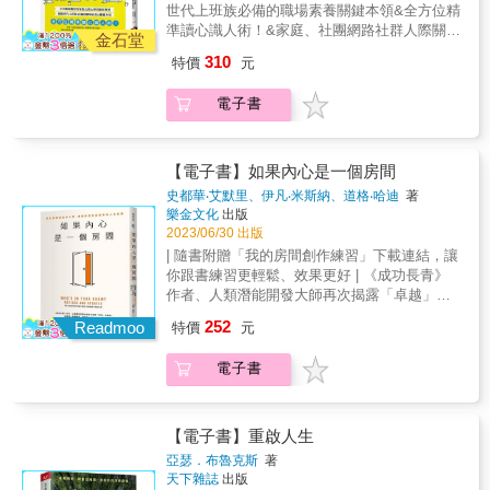
本不會教：你要請部屬吃飯，該怎麼請？ &
給更多的人，讓社會少一些歧視、偏見、惡
要時都找得到」和「傾聽下屬的意見」！ ●信
世代上班族必備的職場素養關鍵本領&全方位精
規則、法則等邏輯方法來說服&rarr;美國耶魯大
99％的人前途都毀在聚會中過於「拘謹」，因
意、不公，讓每一種性格特徵的人，都能得到
賞必罰的外在動機在短期內是有效的，但其效
準讀心識人術！&家庭、社團網路社群人際關係
學心理學教授諾曼．米勒：「先入為主觀念強
金石堂
為在任何聚會中， 沒有人是真的為了「吃」而
充分的尊重和理解，允許人們有著更加多元的
果會逐漸轉弱！ 職場有如壓力鍋，要如何當個
經營也適用，讓你跳脫固有觀念，眼前所見都
的人，原則上建議採取『兩段式說服』技
來，你一定要先做好功課。 （原書名：《飯局
310
特價
元
相處模式，我想這與你我都息息相關。 感謝
抗壓性高的上班族？ ●下班了不想回家，刻意
是創造自在生活的好機緣！&實用推薦馬克 超
巧。」&◆想成為領導者&rarr;懂得善用「心理
與聚會之必要》） 推薦者 知名職場與兩性作家
你，陌生人。
留下來加班或借酒澆愁，可能是患了「拒絕回
人氣職場部落客｜謝文憲 企業講師、職場作
技巧」就能輕鬆做到&rarr;著名心理學家海姆．
／御姊愛 偉誠國際企業管理顧問有限公司負責
電子書
家症候群」！ ●原本對工作充滿熱情，突然變
家、主持人&面對職場形形色色、複雜難懂的人
吉諾特：「『讚美』會讓人開心，但要讓人感
人、吃貨共學團創辦人／葉偉懿 職場圖文作家
得生無可戀、抑鬱寡歡，最常發生在中階主管
事，與各類族群友善相處共贏的實用心理技
受誠意卻又不諂媚，請運用『三明治法』。」
／我是馬克 &
身上！ &
巧。&本書彙整各國實用心理研究，收錄洞悉他
&◆面臨自我極限時&rarr;請將「瓶頸」視為突
人行為背後真正意涵的120則心理技巧，教你透
【電子書】如果內心是一個房間
破既有觀念的大好機會&rarr;美國東北大學的史
過言行舉止，精準看人讀心，彈性應對各種社
考特．巴爾帝斯教授：「因為他人導致的壓
史都華‧艾默里、伊凡‧米斯納、道格‧哈迪
著
交人際場合，掌握潛在人性規則！&◆「瞬間判
樂金文化
出版
力，對事情不會有任何幫助。但如果壓力是來
斷」的技巧&rarr;讓人秒懂對方真心&rarr;美國
2023/06/30 出版
自自己設定的目標，就有可能成為正向壓
新墨西哥大學馬利．哈利斯博士：「想要說服
力。」&◆愈能「控制心智」的人&rarr;愈能提
| 隨書附贈「我的房間創作練習」下載連結，讓
年長者，最有效的方法就是關照他們的『自尊
升自我實力&rarr;美國俄亥俄大學心理學教授史
你跟書練習更輕鬆、效果更好 | 《成功長青》
心』。」&◆想成功打動他人&rarr;運用模式、
帝芬．狄恩：「習慣做白日夢的人，容易產生
作者、人類潛能開發大師再次揭露「卓越」的
規則、法則等邏輯方法來說服&rarr;美國耶魯大
獨特想法。想具備彈性的思考能力，請從培養
奧祕， 從「整頓人際圈」開始，讓你的人生從
252
學心理學教授諾曼．米勒：「先入為主觀念強
Readmoo
特價
元
做白日夢的習慣開始。」※本書為2013年6月出
A到A+！ 有時候，我們明明已經夠努力，生活
的人，原則上建議採取『兩段式說服』技
版之《3秒搞定！圖解職場心理全事典》改版。
還是一團混亂，好像每天都有解決不完的新危
巧。」&◆想成為領導者&rarr;懂得善用「心理
電子書
&
機。要處理的人太多、東西太多，必須做的事
技巧」就能輕鬆做到&rarr;著名心理學家海姆．
太多，時間又太少&mdash;&mdash;你希望有
吉諾特：「『讚美』會讓人開心，但要讓人感
所改變，卻對身邊既存的人際問題一點辦法也
受誠意卻又不諂媚，請運用『三明治法』。」
沒有，只能放任日子充滿無法控制的噪音和鬧
【電子書】重啟人生
&◆面臨自我極限時&rarr;請將「瓶頸」視為突
劇，壓得人喘不過氣。 如果說，有一個簡單的
亞瑟．布魯克斯
著
破既有觀念的大好機會&rarr;美國東北大學的史
練習可以帶來力量，而且已經讓成千上萬的生
天下雜誌
出版
考特．巴爾帝斯教授：「因為他人導致的壓