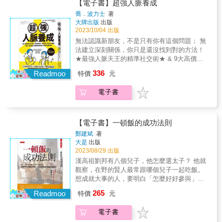
更好的選擇 與同事的不健康關係，會破壞我們
【電子書】超強人脈養成
我提升、親密關係等內容，其中對生活中一些
情境，有些人永遠築起一道高牆，有時候無論
路，更不會像傳統人際交往類書籍一般，教你
的信任和安全感，還有我們完成工作的能力，
常見的困擾做出解答： 如何高情商的麻煩別
你如何配合、退讓，好像不管怎麼做都沒用
喬．波力士
著
如何察言觀色、圓滑處世、討好主管、人際厚
甚至會讓我們質疑自己的天分、能力和理智。
人？ 如何擁有被討厭的勇氣？ 如何表達出自己
大牌出版
出版
時，該怎麼辦？ 當情況陷入僵局、問題似乎不
黑學等老一輩已經被時代淘汰的觀點。 21世紀
與其被迫接受對方的惡行，不如嘗試了解，為
的不滿？ 如何戰勝社交焦慮，克服對陌生人的
2023/10/04 出版
可解時，「最佳結果法」提供我們重新思考、
的人際關係，應當建立在平等自由之上，這本
什麼這些同事會用有問題的方式行事，以及我
恐懼？ 如何擁有共情能力，做到移情溝通？ 如
洞察心理、評估選項、掙脫衝突的方法。本書
無法認識新朋友，不是只有你有這個問題； 無
書探討新時代人與人相處的模式，轉變固有思
們可以用什麼策略應對。 本書作者將列出8種
何有效打造個人品牌？ 如何保持一段長久的親
作者珍妮佛・高曼－威茲勒博士在哈佛法學院
法建立深刻關係，你只是還沒找到對的方法！
維，尊重每一種性格人群的自我選擇，突出人
職場惡人指標，引導你了解這些人的攻擊行
密關係？ 如何用儀式感拯救無趣生活？ 如何在
的談判學程接受訓練，二十多年來輔導《財
★最強人脈天王的精準社交術★ & 9大高價值
的個性與精準心理需求，人際交往的模式不應
為，並給予你足以防禦的適當指引。讓你能緩
生活中瞭解一個人的人品？ 內向、高敏感人格
富》500強企業（Fortune 500）和高成長公司
社交心法x 57張推動人生的骨牌x77個人脈實戰
該是一成不變的，一個社會愈發達，就愈能顧
336
和工作上的衝突，避開負面的人際關係，將寶
Readmoo
特價
元
如何找到自己的生存方式？
的執行長與高階主管團隊，曾經協助中東領袖
指南 提高存在感，提升自我價值，好聊不冷場
及多元人群的心理感受。 在書中我將心理學知
貴的時間和精力，去做對你眞正重要的事情：
&hellip;&hellip;&hellip;&hellip; 我小的時候就能
推動草根運動、執行美國政府贊助的恐怖主義
&hellip;&hellip; 任何人際煩惱，一次解決！ &
識通俗易懂地融入現實生活中去，這不是一本
．缺乏安全感主管：要求所有細節都要得到他
電子書
敏感地感知到別人的語言、動作、表情、語氣
研究，並於哥倫比亞大學開設廣受歡迎的課
他從害羞、內向、沒有自信&hellip;&hellip; 到
專業的心理學書籍，而是一本人人都能讀懂的
的批准，卻朝令夕改。 ．狂抱怨的負面黑洞：
中表達的內在含義，這並不是一件值得炫耀的
程。本書依據她的專業經驗，介紹8項證實有效
上千家企業爭相合作、為客戶創造破億美元價
人際交往手冊。本書由富蘭克林的事蹟引出，
隨時抱怨公司的任何政策，還沒開始就已經看
事情，共情能力太強，讓我一度陷入痛苦之
的開創性練習，協助各界人士打破循環、擺脫
值！ 「地球上人面最廣的人」、現代人脈經營
深入解讀「富蘭克林效應」在生活中的應用，
衰。 ．永遠不會順利的受害者：自怨自艾，認
中，我具備敏感型人格的所有缺點：玻璃心、
衝突。 全書分享高曼－威茲勒博士的客戶、學
大師喬‧波力士 專為社交苦手而寫的人脈養成
【電子書】一頓飯的成功法則
除此之外，還包含了人際交往、認知升級、自
為大家針對他，卻什麼責任都不想承擔。 ．被
內向、不敢表達、內心複雜、多愁善感
生與她本人引人入勝的故事和經典範例，我們
學！ & 因為他領悟到： 人生與事業要成功，祕
我提升、親密關係等內容，其中對生活中一些
鄭建斌
著
動攻擊型同僚：故意擺臉色、言語諷刺，明顯
&hellip;&hellip;，由於能夠感知到別人的痛苦，
將學到如何觀察複雜情勢、抽絲剝繭，找出理
訣就是要學會與他人搭上線，並建立關係， 但
大是
出版
常見的困擾做出解答： 如何高情商的麻煩別
有意見卻不願意給建議。 ．自以為是的小聰
我生怕因為自己的原因，給別人造成困擾。 就
想價值觀與陰影價值觀（你非常在意但不願坦
多數人都不知道如何做！ & 本書彙整作者多年
2023/08/29 出版
人？ 如何擁有被討厭的勇氣？ 如何表達出自己
明：認為自己最懂，這些我都知道，發表大家
如太宰治所說：「太敏感的人會體諒他人的痛
承的事），大膽採取簡單又出乎意料的行動。
來的實戰經驗， 從心態、技法到實作， 整理來
的不滿？ 如何戰勝社交焦慮，克服對陌生人的
漢高祖劉邦有八個兒子，他怎麼選太子？ 他就
都知道的新知，卻自認貢獻滿滿。 ．惡婆婆型
苦，自然就無法輕易做到坦率，所謂的坦率，
本書融合正念、榮格心理學，以及循序漸進的
自各大產業、超過30位一流人才的連結心法，
恐懼？ 如何擁有共情能力，做到移情溝通？ 如
觀察，在野的賢人最常跟哪個兒子一起吃飯。
的施虐者：認為加班、放棄休假根本沒什麼，
其實就是暴力。」 我曾以為，我的一生都將因
實用建議，幫助你從似乎無解的衝突中獲得解
給你可複製的法則，學會與強者接軌， 經營真
何有效打造個人品牌？ 如何保持一段長久的親
想成就大事的人，要明白「怎麼好好參與」飯
我都是這樣苦過來的。 ．隱晦的偏見者：你怎
為性格的缺失，陷入這幫人無法理解的糾結之
脫，真正感受到自由。運用這8項練習，你將能
人脈，讓你的人脈力再進化！ & ＼技巧全解讀
密關係？ 如何用儀式感拯救無趣生活？ 如何在
局與聚會， 不浪費時間、不虛擲情感，把負面
麼會這麼敏感呢？我只是在開玩笑。 ．政治操
中，但我不甘，這樣的生活過於沉重，於是我
夠不再輕易被情緒綁架，釐清情勢、正視現
265
／ 輕鬆開啟「好人緣開關」X打造「可獲利的
Readmoo
特價
元
生活中瞭解一個人的人品？ 內向、高敏感人格
的事情變正面，收穫滿滿。 聚會，是建立「人
弄者：假意關心團隊成員，卻只想拉攏對自己
學習了大量的心理學知識，對自己的內心做出
實、設想解方、調整路徑、評估比較，最後選
個人品牌」 ◆如何停止無效社交，交到能用得
如何找到自己的生存方式？
情」最重要的關鍵。而成就好事的飯局，該怎
有利的小圈圈，並總爭功諉過，認為自己是團
反思和質疑，我發現這種性格不完全是一種缺
出你的最佳結果。這有可能和你原先想的非常
上且用得動的朋友？ 運用7個問題、14個方
電子書
&hellip;&hellip;&hellip;&hellip; 我小的時候就能
麼吃？ 如何讓重要的人記住你？越是敵人越要
隊核心。 了解這些行為背後的原因，並同時釐
陷，反而是一種能力：感知與體驗。 我知道性
不一樣，但是為你帶來更大的滿足感，你先前
法，建立真正有效、互惠的人際關係！ ◆如何