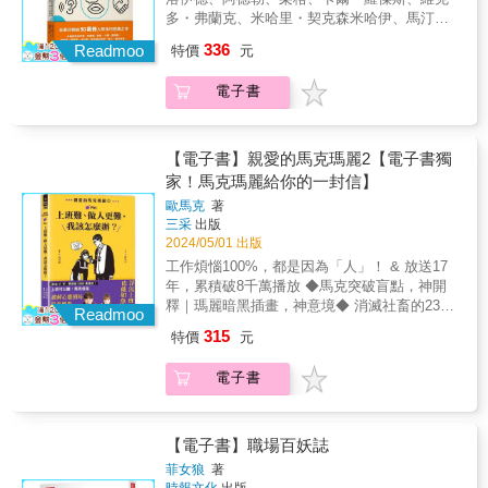
些我們完全無法理解、 用言語和行為讓我感到
法，還有不同行業、不同職位、不同境遇中的
多・弗蘭克、米哈里・契克森米哈伊、馬汀・
困擾的人， 我們應該如何看待並理解他們？ &
故事和案例。這些人都充分利用社交圈，最終
塞利格曼、麥爾坎・葛拉威爾等人的名著並列
336
&mdash;&mdash;&mdash;&mdash;&mdash;&mda
Readmoo
特價
元
獲得了成功。 作者本身也是這套高效人脈打造
「史上50部心理學經典」（50 Psychology
那些用無法理解的言行造成我的痛苦的人， 探
法的受益者，他從一家普通生產T恤的中小企業
Classics）&「人類在這世界的至高成就，即是
究他們造成他人不舒服的心理！
電子書
社長，變成同時兼職明治大學商學院講師、東
性格與性格之間的溝通。」&mdash;&mdash;
&mdash;&mdash;&mdash;&mdash;&mdash;&mda
京商工會議所IT分科會長等跨業種人士。 充分
卡爾・雅斯培（Karl Jaspers），德國哲學家
& 擅長用簡明的方法傳達人類心理的認知心理
利用本書，制定個人社交計劃，並設定明確目
「心理治療的任務無他，就是處理溝通失
學家金景一、tvN電視台《讀懂他人的心理》與
標，慢慢地，你會驚訝地發現，新的機會、合
敗。」&mdash;&mdash;卡爾・羅傑斯，人本
【電子書】親愛的馬克瑪麗2【電子書獨
《不知不覺變成大人》製作組所打造的CJ ENM
作、邀約、錄用信和感謝函都會找上門來！ &
主義心理學者&人際溝通雖是人類最偉大的成
家！馬克瑪麗給你的一封信】
數位知識平台「智人工作室」攜手合作的《認
就，但是一般人並不善於溝通。儘管機械通訊
知心理學家教你讀懂他人的心理》出版了！ &
歐馬克
著
工具的發展，已經超出我們最狂野、最奔放的
三采
出版
智人工作室為擁有195萬訂閱者的人氣Youtube
想像，人類仍覺得很難面對面溝通。在這個屢
2024/05/01 出版
頻道，本書以其人氣內容「讀懂他人的心理」
創技術奇蹟的年代，我們可以透過月球反射訊
（以202年5月為準，累積點擊率達3億次）為基
工作煩惱100%，都是因為「人」！ & 放送17
息，可以讓太空探測器登陸火星，AI取代人類
礎而寫成的書，書中包含了影片中沒能深入探
年，累積破8千萬播放 ◆馬克突破盲點，神開
工作的威脅甚囂塵上，回頭卻發現很難跟我們
究的內容。 & 本書透過各種案例，探究為什麼
釋｜瑪麗暗黑插畫，神意境◆ 消滅社畜的23道
愛的人與同事親友好好溝通、相處融洽。儘管
Readmoo
他的一言一行會造成我的痛苦，告訴讀者這些
陰影 不再當職場叢林的小白兔！ ◤這些OS，
用意良善，大部分的溝通都不夠充分。無效的
315
特價
元
人的心理狀態，還有又該如何理解他們這些人
你也有過嗎？◢ 鳥事一大堆，精氣神被磨耗殆
溝通會造成人際隔閡，在人生所有層面、社會
的心理，進而維持健康的人際關係。 & ●洞察
盡？ 上班賣的是專業，還是尊嚴？ 不過是一份
所有領域都會經歷到的隔閡。一旦溝通失敗，
電子書
他人內心，能夠提升所有人的生存能力 生活中
薪水，非得如此心累？ 不想當躺平族，但也不
孤寂、家庭問題、不稱職和不平、心理壓力、
讓我們最難熬的，往往都是人的問題和人際之
想當砲灰！ & 18歲那年成為靠聲音吃飯的男
生理疾病，甚至死亡，便可能接踵而至。除了
間的關係。 & 如果身邊有： ✓一開口就愛和別
人，從打工仔到CEO，歐馬克打臉過人、也被
可能引發個人挫敗感和心痛，人際隔閡業已成
人比較的人 ✓一直使用社群媒體卻不回我訊息
現實打臉。 超過二十年的職場觀察後，他說：
【電子書】職場百妖誌
為我們動盪社會的重大社會問題。關於你的溝
的人 ✓認為自己說的都對的人 ✓動不動就愛罵
「沒有固定的同事、客戶多元、工作浮動多
通方式和風格，有一件事是確定的：這些基本
菲女狼
著
人的主管 快翻開本書！ &
變，也許是未來世界的常態。」 不管你在什麼