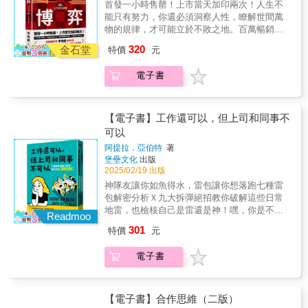
首發一小時售罄！上市當天加印兩次！人生不
這套方法讓人心甘情願。從處理客戶關係、與
說謊時，都會儘量避免使用人稱代詞，尤其是
也是難以替代的隱性價值。【真正的情緒價
能只有努力，你還必須洞察人性，瞭解世間萬
主管或下屬溝通、與異性朋友建立親密關係、
「我」，因為當說起「我」字時，會不自覺地
值，建立好關係無往不利】-積極傾聽，讓你覺
物的規律，才可能立於不敗之地。百萬暢銷作
發展更多的人脈資源……本書助你學會運用，
心虛、顫抖。為了掩蓋，當然要避。．看出行
得受到重視-和你交談時，從不隨便讓話落地-在
家李尚龍真情分享讓你看透人性真相，順著人
也學會識破。‧簡單的話也可以不簡單。一句簡
為背後的祕密：甲：「送你的生日禮物，希望
320
你需要時，總能給予安慰和支持-說清楚在想什
金石堂
特價
元
性成事，逆著人性成長這是我的血淚史，是我
單的話就洩露了天機，冷讀者只是隨口問問，
你會喜歡。」說謊者：「我喜歡這個！」（說
麼，而不是期待你猜對擁有這些特質的人，就
用無數的經歷和經驗總結出來的東西，也是我
效果就出來了：試探者：「聽說老總最近要裁
完後才露出笑容）未說謊者：「我喜歡這
是高情緒價值的人。為何他們不僅讓人信任、
電子書
過去很長一段時間閱讀、思考、寫作的結晶，
人了，你知道嗎？」回答1：「是嗎？怎麼這麼
個！」（說話的同時露出笑容）──如果對方的
依賴，還從不內耗？首先，你得知道——◎真
我將毫無保留地把它們分享給你。這也是我三
突然啊？都沒聽見風聲。」回答2：「不會吧，
手勢或表情和說話的時機不對，那麼他很可能
正的情緒價值是什麼？-是在關係裡「利他也利
十四歲之後對人生最大的感悟：人生不僅只有
這麼快啊？」──第二種回答就讓人猜想了：
就是在說謊。
己」的最佳武器！簡單來說就是讓人情緒變好
努力，你還必須洞察人性，瞭解世間萬物的規
「這麼說來，你知道這件事了？」「這事不會
【電子書】工作還可以，但上司和同事不
的能力，也就是「共情」的能力。真正的情緒
律，才可能立於不敗之地。──李尚龍．6大認
跟你有關吧？」‧冷讀技巧，可以幫助我們發現
可以
價值是「雙方」都為自己的情緒負責（而不是
知突破主題．4大通用溝通話術．10大底層認知
事實的真相：問話者：「你怎麼現在才來？我
膚淺的虛情假意），並將之轉化成可利用的力
阿提拉．亞伯特
著
邏輯．20個經典心理學實驗．12個趣味心理學
等你很久了。」說謊者：「車壞了。」未說謊
堡壘文化
出版
量，達到「雙贏」的效果。◎提升情緒價值有
效應．20個重塑自我的好習慣寫給想要遠離內
者：「我的車壞了。」──如果對方總是反覆地
2025/02/19 出版
什麼好處？-能創造「雙向滋養」的正面循環！
耗、尋求突破不斷成長的你！努力就會有收穫
省略「我」，那他就有被懷疑的理由了。人在
低情緒價值的人總是一味索取，不懂得修補關
神隊友讓你如魚得水，雷包讓你想落跑七種雷
嗎？三十四歲的李尚龍說：「三十歲之前，你
說謊時，都會儘量避免使用人稱代詞，尤其是
係；高情緒價值的人則相反，不僅握有主動
包解密分析Ｘ九大拆彈絕招教你破解這些日常
需要做的是努力；三十歲之後，你則必須明白
「我」，因為當說起「我」字時，會不自覺地
權，還能讓一段關係的容錯率提高，相互滋
地雷，也檢核自己是雷還是神！嘿，你是不是
該如何選擇。」經歷了事業的跌宕起伏與抉
Readmoo
心虛、顫抖。為了掩蓋，當然要避。．看出行
養，創造讓彼此「越喜歡，越投入關係」的正
也有這種感覺？辦公室怎麼好像煩人動物園？
擇，他明白了掌控人性對於成事的重要性，毅
為背後的祕密：甲：「送你的生日禮物，希望
301
特價
元
向循環。當一個人的價值越高，就越不容易被
左邊是喋喋不休的八卦精，右邊是永遠找藉口
然決定用三十堂課來跟大家分享什麼才是人
你會喜歡。」說謊者：「我喜歡這個！」（說
取代，在任何關係中都能遊刃有餘！【從5大面
的甩鍋王，對面還有一位自以為是的職場戰
性。他把這三十堂課分成六大主題：瞭解人性
完後才露出笑容）未說謊者：「我喜歡這
電子書
向跟著做，滋養關係立即有效】-從「表達」、
神？深呼吸，放下你的咖啡杯，這本書將是你
本質、看清人性善惡、釐清人際關係、實現爆
個！」（說話的同時露出笑容）──如果對方的
「投入」、「屏蔽」、「回應」、「自渡」5面
在職場叢林中的求生指南： 一眼識破七種職
發成長、解決人性困惑、利用人性成事。通過
手勢或表情和說話的時機不對，那麼他很可能
向行動！【情緒表達】勇敢表達需求，就是滋
場雷包，從「永遠的受害者」到「自戀狂」無
對自己親身經歷的講述，他結合二十個經典心
就是在說謊。
養關係的良性溝通愛你的人不一定「懂」你，
一錯過 掌握九大避雷絕技，讓你全身而退又
【電子書】合作思維（二版）
理學實驗，展示了人性之力在人生各個階段和