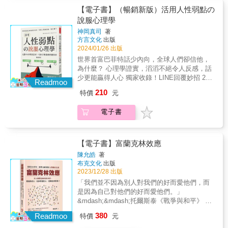
面對防衛的溝通六步驟。&bull;化解衝突的技
意生活》粉專版主 Miriam｜NotOnlyHR創辦人
&gt;&gt;&gt;使用「求職評估表」把對工作的想
與臨場反應等情境。 ◆透過實例與經驗佐證，
【電子書】（暢銷新版）活用人性弱點の
巧。學會化解衝突的三步驟，懂得預防及控管
&
像描繪出來，利用追問法，對自己進行靈魂拷
讓臨場感更加倍。 ◆外掛一針見血、風趣犀利
說服心理學
衝突，並且了解衝突無可避免、有其益處，只
問並排序，可以幫助你非常快速地篩選工作。
的「狼嚎理論」，讓你我掐重點，不歪樓。 &
要善用方法，關係能在爭執化解後變得更加親
神岡真司
著
▲你相信什麼，你就會過著怎樣的人生。 不論
作者透過實例或自身經驗，具體闡述從生活
近。&bull;合作解決問題的技巧。認識衝突的三
方言文化
出版
現在的你有多痛苦，自覺關關難過、關關過不
大、小事中所體悟的省思與覺醒， 全方位探討
種主要來源，學習合作解決問題的六個步驟，
2024/01/26 出版
了，都不用灰心。 你現在以為的結果不是真的
職場各層面，描述不同情境下的八卦或難題，
有效滿足各方互相矛盾的需求，而且問題不會
世界首富巴菲特話少內向，全球人們卻信他，
結果，只有當你認為一切都結束了，那才會變
為大家推演出積極且實用的重要道理。 巧妙運
死灰復燃。透過本書：✓認識我們經常不自覺
為什麼？ 心理學證實，滔滔不絕令人反感，話
成真的結果。 Q：何時才能等到結果呢？ A：
用職場小故事為「職場百妖」一詞佐證， 加上
使用的12道溝通路障，包括：批評、診斷、帶
少更能贏得人心 獨家收錄！LINE回覆妙招 27
當你死的時候。 只要還有呼吸，還有心跳，每
列舉個人習慣、名人故事或時事新聞為例，呼
Readmoo
評價的讚美、命令、威脅、說教、忠告、岔開
則誘導密技X 37個快速應用實例 掌握人性弱
一個瞬間都是過程。 & ★馬克語錄&rarr;破解陰
應各主題的內容，可讀性高。 & 真情推薦 & 石
210
特價
元
話題⋯⋯。✓分辨五種人際關係，致力於對人
點，無論誰都能說服！ 這些人際煩惱，你一定
影★ 〆想要遇到職場貴人，請先當那個可愛的
靜文｜前台中市新聞局長、沈春池文教基金會
生有滋養的人際關係，選擇退出有毒害的人際
不陌生&hellip;&hellip; ＊希望留下好印象，說
人。 〆努力，是一種可支配的運氣。 〆職場上
秘書長 嚴曉翠｜利眾公關集團董事長 孫秀蕙｜
關係。✓實踐衝突化解三步驟，學會有效的爭
電子書
話卻支支吾吾 ＊有人老愛唱反調，如何讓他點
有很多的不順與不開心，來自於你搞錯了你為
政治大學傳播學院廣告系教授 盧世安｜人資小
吵，從衝突中受益。✓掌握有效溝通的三大要
頭 ＊想請求幫忙，又害怕別人拒絕 ＊推廣業
什麼在這裡。 〆你若要當蓮花，就得學會排解
周末社群創辦人 布姐｜《布姐陪你聰明工作創
素：真誠、不占有的愛、同理。────────改
務，約訪總遭到回絕 回話、問話、商量、會
那些自命清高的苦。 & 從此浮沉上班苦海，也
意生活》粉專版主 Miriam｜NotOnlyHR創辦人
善數以萬計的人際關係，有效提升生活滿意度
議、請求、搭訕&hellip;&hellip;人際與商場上有
【電子書】富蘭克林效應
能如魚得水； 破解心靈困局，笑看職場人生百
&
────────曾經受惠於本書分享的方法有《財
許多不容失誤的重要時刻。唯有懂得人性弱
態！ 得獎紀錄 ★2022博客來心理勵志百大 &
陳允皓
著
富》500大企業、美國小型企業、政府局處、醫
點、巧妙引導，才能擁有說服力，讓所有人都
布克文化
出版
院、大學、顧問中心和其他組織，以及來自各
聽你的！ ★27則心理誘導說服密技，99%結果
2023/12/28 出版
行各業的人，包括：經理人、業務人員、教
都是你想要的 不管是聚會、約會、商談等各種
「我們並不因為別人對我們的好而愛他們，而
師、學校行政人員、醫療保健專業人員、顧客
場合，心理效應的運作，都會影響對話結果、
是因為自己對他們的好而愛他們。」
關係人員、祕書、建築工人、第一線主管、心
給人的印象或好感度。懂得心理學驗證，27招
&mdash;&mdash;托爾斯泰《戰爭與和平》 為
理學家、律師、伴侶和父母等等。今天很多人
最強的誘導密技，簡單就能博得信賴
什麼會吵的小孩有糖吃？ 為什麼合理麻煩別
盼望與他人建立溫暖、積極、有意義的關係，
380
&mdash;&mdash; ▶ ▶ 掌心朝上，卸下戒心
Readmoo
特價
元
人，會擁有廣泛人脈？ 為什麼善良的人卻容易
然而卻未能建立這些人際連結，只好過著孤寂
的祕密絕招 EX：「我能一秒看出身體狀況，可