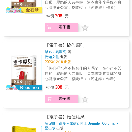
忙。想取得一個人的支持，尤其是圈子外的人
自私、易怒的人共事時，這本書能改善你的身
長。」 【絕技二】「裝熟問候」+「經驗提
書時，附上了一封感謝信。在下一次國會會議
的支持，那就先找他幫個忙，事情會出現意想
心健康★亞當．格蘭特（《逆思維》作者）等
問」，開啟話題最自然（無推銷意圖，輕鬆能
時，這位議員主動與富蘭克林交談，兩人從此
金石堂
不到的轉機。」 後來，這種神奇的心理現象，
專家強力推薦★★Amazon網路書店５星好評
回答） A：「C課長您好，我是○○公司的A，我
成為了無話不談的密友，並且他們的友誼延續
308
特價
元
被人們稱為「富蘭克林效應」。 200多年過去
★★關係心理學→科學實證策略→成功協作★
將資料寄過去了。」 C：「請問是什麼資
了一生&hellip;&hellip; 想取得一個人的支持，
了，隨著心理學學科的發展，「富蘭克林效
誰，需要這本書？● 工作上需要與他人共事的
料？」 A：「網路安全維護的資料。今天只是
先找他幫個別的小忙，就會有意想不到的轉
電子書
應」也一次次得到了驗證，這個顛覆人們原有
人● 負責帶團隊的主管、領導者● 需要多方
想對貴公司的網路現況，請教幾個簡單問題，
機！這種神奇的現象，被稱為「富蘭克林效
認知的心理現象，如今廣泛運用在人際交往
溝通的專案管理者我們就坦白說吧，與人合作
可以嗎？」 C：「好，請說。」 【絕技三】善
應」。 ✨&人脈推薦&✨ 品牌再造學院院長／王
中。 原來，我們以為麻煩別人會給他帶來困
是一件討厭的事。在職場上，更可能會變成一
用「得寸進尺效應」，讓人接連同意（要求容
福闓 亞洲華人提問式銷售權威／林裕峯 國際管
擾，從而引起他的反感，所以我們盡量自己的
件痛苦的事。你還寧願自己做，也不想與誰合
【電子書】協作原則
易，答應不多慮） A：「交給廠商處理比較方
理顧問、國際禮儀專家／洪繡巒 談判溝通超業
事情自己做，甚至寧可選擇放棄，也不願意麻
作。合作為何充滿困難？如何使它變得容易？
便，只可惜成本太高？」 C：「是的。」 A：
培訓師／鄭立德 AI寫作教練／鄭緯筌(Vista
黛比．馬歇克
著
煩別人。實際上，好關係是麻煩出來的，沒有
許多人對合作有著複雜的感受。我們都知道合
「如果有價錢公道的廠商，對您來說就太好
悅知文化
出版
Cheng) 【自序】好關係，靠麻煩 也許，這將顛
互相麻煩，關係就無法建立。讓他幫你一個
作對於達成目標至關重要，也知道合作是一個
2023/12/18 出版
了。」 C：「確實&hellip;&hellip;。」 A：「關
覆你的固有認知。 200多年前，美國開國元勛
忙，這會讓他感受到被認同和尊重，能夠拉近
艱難的過程：溝通失敗、進度落後、產生摩
於這點，我有不錯的方案，只要五分鐘就能為
班傑明．富蘭克林說：「曾經幫過你一次忙的
「你心裡也有不想合作的人嗎？」在不得不與
彼此的心理距離。 原來，我們以為天道酬勤，
擦、最後一個人含淚完成所有工作……合作之
您說明。下週方便嗎？」 C：「週一下午三點
人，會比那些你幫助過的人更願意再幫你一次
自私、易怒的人共事時，這本書能改善你的身
只要不斷付出就能得到回報，所以在討他人喜
所以讓人痛苦，原因就在於：我們很少有人接
好了。」 &mdash;&mdash;以「三絕技」約訪
忙。想取得一個人的支持，尤其是圈子外的人
心健康★亞當．格蘭特（《逆思維》作者）等
歡時，我們總是習慣付出，結果往往卻不盡如
受過「如何良好合作」的訓練。馬歇克博士憑
成功！ ▶ ▶ 「暴露缺點效應」，化劣勢為良
的支持，那就先找他幫個忙，事情會出現意想
專家強力推薦★★Amazon網路書店５星好評
人意。實際上，在社交圈付出的原理往往不適
308
藉她多年在關係心理學的研究和輔導領導者協
Readmoo
特價
元
機 事前示弱不但不會受到為難，他人更加包
不到的轉機。」 後來，這種神奇的心理現象，
★★關係心理學→科學實證策略→成功協作★
用，一味付出可能換不來回報，根據「富蘭克
作的豐富經驗，以科學實證的方法，讓你在不
容，讓危機也變轉機&mdash;&mdash; A：
被人們稱為「富蘭克林效應」。 200多年過去
誰，需要這本書？● 工作上需要與他人共事的
林效應」：引導別人為你付出會更有效，人們
需大幅改變自己和他人的情況下，找到平衡，
電子書
「抱歉，我不太會說話，若等等說得不夠周
了，隨著心理學學科的發展，「富蘭克林效
人● 負責帶團隊的主管、領導者● 需要多方
在一件事情上付出愈多，對它的態度就會愈喜
讓專案得以順利進行。Point➊ 馬歇克矩陣，檢
全，還請見諒。」 B：「沒關係，請說。」
應」也一次次得到了驗證，這個顛覆人們原有
溝通的專案管理者我們就坦白說吧，與人合作
歡。 偉大的文學家托爾斯泰也對這一效應深表
視你的合作現況矩陣的兩個軸線「關係品質」
A：「&hellip;&hellip;以上，敬請指正。」 B：
認知的心理現象，如今廣泛運用在人際交往
是一件討厭的事。在職場上，更可能會變成一
贊同，他曾在《戰爭與和平》一書中寫道：
及「相互依賴」，是建立絕佳合作的關鍵。透
「我覺得你說得還不錯啊！」 ▶ ▶ 「一致性
中。 原來，我們以為麻煩別人會給他帶來困
件痛苦的事。你還寧願自己做，也不想與誰合
【電子書】最佳結果
「我們並不因為別人對我們的好而愛他們，而
過調整這兩個維度，你便能夠找到最適合團隊
原理」，逆轉評價的高招 被否定別急著反駁，
擾，從而引起他的反感，所以我們盡量自己的
作。合作為何充滿困難？如何使它變得容易？
是因為自己對他們的好而愛他們。」 這一心理
珍妮佛・高曼－威茲勒博士 Jennifer Goldman-
的協作模式。Point➋ 運用矩陣，改善你們的合
利用心理技巧「負負得正」，就能轉負評為肯
事情自己做，甚至寧可選擇放棄，也不願意麻
許多人對合作有著複雜的感受。我們都知道合
效應帶給人們認知上的升級，進而解釋了生活
Wetzler, PhD
著
星出版
出版
作關係藉由設定明確的期望、培養「我們
定&mdash;&mdash; A：「這樣是行不通
煩別人。實際上，好關係是麻煩出來的，沒有
作對於達成目標至關重要，也知道合作是一個