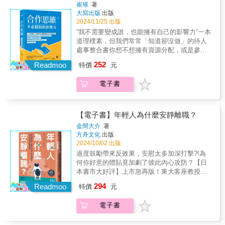
好默契都是反覆磨合出來的。作者教你：*利用
不失人和 提升你的雷包雷達，提早預判，完
大小事項中的關鍵作用，既讓我們直觀感受到
崔璀
著
「故事溝通法」，走進對方心裡*理性結合感性
美迴避等等，你以為只有上班的時候才會踩雷
大寫出版
出版
了人性的複雜，也為我們指明了掌控人性、順
＋新鮮感，拉近兩性溝通的距離*5個訣竅，一
嗎？朋友聚會變成吐苦水大會、伴侶總是把家
2024/11/25 出版
利成事的根本方法。立足人性本質，書中他分
開口就收穫好關係【情感投入】有分寸的付
裡當旅館、孩子固執起來比石頭還硬、家庭群
享四大通用溝通話術，讓你學會辨別人性善
“我不需要變成誰，也能擁有自己的影響力“一本
出，才能換來最理想關係感情是丟接球般的
組總是煙硝不停？又或是，你在某個時刻也是
惡，釐清人際關係，遠離消耗你的人。更總結
道理樸素，但我們常常「知道卻沒做」的待人
「合作」，得讓彼此都獲得安全感和幸福感。
別人眼中的超級大雷包？別擔心，本書作者憑
10大底層認知邏輯，幫你看透人性真相，順著
處事整合書你想不想擁有資源分配，或是參與
你將學到：*「有效投入」，輕鬆管理情感帳戶
藉多年溝通專家的豐富經驗，透過超有共鳴的
人性成事，逆著人性成長。本書探討的核心是
決策的影響力？你想要，但你覺得太難了。其
*3個步驟，調整情感失衡狀態*5個條件，為自
252
真實案例，教你&bull; 練成和事佬絕技，優雅
Readmoo
特價
元
人性——我們底層的邏輯究竟是什麼？人性是
實影響力的本質不在於「權力認證」，而是合
己贏得愛與尊重【情緒屏蔽】遠離會耗損你的
化解各種雷包場面&bull; 掌握同理心溝通，將
向善的，還是向惡的？它並不是一本單純的厚
作思維。合作思維把合作當作所有關係的前
負能量，找回自我意識 「捨不得」的代價往往
緊張局面轉化為助力&bull; 從自身出發，避免
電子書
黑學指南，而是一本關於人性本質的真實寫
提， 認為一切互動關係都可以合作，而且只有
很大，再善良都要守住底線。你該試著：*辨識
成為別人的麻煩這本書結合實戰技巧和幽默洞
照。這是作者真實的經歷——創業失敗、朋友
合作才能達成目標。閱讀本書你將會達成──※
5種特質，遠離道德綁架慣犯*自問「你需要他
察，讓你在笑著看完後，搖身一變成為避雷高
背叛、人生起伏，最終讓作者對人性有了更深
不知不覺中，你會在與所有人的互動中，擁有
嗎」，不落入被PUA陷阱*利用「第三視角」綜
手！準備好了嗎？跟著這本書一起大喊：「雷
刻的理解。不再去痛罵人性的惡，也不再感歎
一種讓人樂於改變的能力──這不是靠什麼神奇
【電子書】年輕人為什麼安靜離職？
觀全局【情緒回應】精準接住情緒背後的需
包退散！」以下這些人，是不是就是你其中一
社會的不公。因為在理解人性的過程中，學會
的說服術，也不是靠你擁有什麼資源而決定！
金間大介
著
求，讓交流更深入 好的關係是雙方不只當聽
位同事？&bull; 第一類討厭鬼：永遠的受害者
了接受，也看到了這個世界運轉的本質規律。
※整合我們都早已知道卻沒有使用的同理心、
方舟文化
出版
眾，還能調動彼此的表達欲望。關鍵在於：*共
&mdash;&mdash;就算他們根本沒什麼好抱怨
多傾聽、關懷與無害的探詢、有建設性的批評
2024/10/02 出版
情式傾聽，將重心放在對方身上*三段式溝通，
的&bull; 第二類討厭鬼：頑固的自以為是之人
等人際技巧，了解合作思維如何在其間發揮作
過度鼓勵帶來反效果，安慰太多加深打擊?!為
創造互動性*三維度誇讚，拉滿好感度【情緒自
&mdash;&mdash;別人永遠是錯的&bull; 第三
用──而這一點也不難！※拆解明確可操作的應
何你好意的體貼竟加劇了彼此內心攻防？【日
渡】做自己的情緒價值提供者，在關係中進退
類討厭鬼：懶散的拖延症患者
對方法，學會如何進行那些敏感尖銳的溝通事
本書市大好評】上市急再版！東大客座教授第
自如關係要建立在隨時能「離開」的基礎上，
&mdash;&mdash;永遠無法準備好付諸行動
項，用一種全新的合作思維處理你原以為必然
一線揭露年輕工作人真心話，活用１on１修復
這是成年人的必修課。本書分享：*1張清單，
&bull; 第四類討厭鬼：充滿大愛的熱血心腸
294
充滿對立與爭執的談判！影響了百萬女性的成
Readmoo
特價
元
職場代溝&times;思想落差近年激增‧「毫無徵兆
學會做情緒的主人*3個方向，打造自己的稀缺
&mdash;&mdash;相信這個世界不能沒有他們
長平臺Momself創始人崔璀提出了「影響力」
辭職」和「像離職一樣工作」的人的實用處方
價值*5個重點，成就無可取代的自己讀者好評
&bull; 第五類討厭鬼：過分積極的問題解決者
的底層思維——合作思維。在這本書中她帶來
電子書
箋！若團隊夥伴有此現象，你們的一對一溝通
推薦：★ 情緒價值，首先要提供給自己，才有
&mdash;&mdash;有效率到很多事情都搞不清
了令人振奮的願景：我們都應該、也能夠擁有
急需進化！◆會議上覺得對方已理解，然而日
餘力去惠及他人。★ 這本書讓我了解，成年人
楚&bull; 第六類討厭鬼：自命不凡卻幫倒忙的
一種能力 ── 以別人樂於接受的方式，實現你