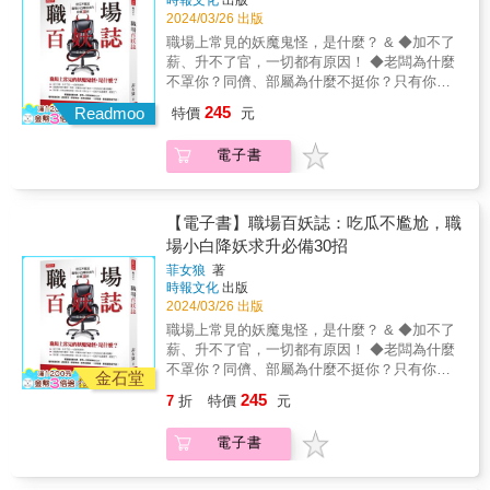
時報文化
出版
上是「習得的」反應。對你影響最大的老師可
公司，什麼產業，只要通透「職場之道」，你
2024/03/26 出版
能是你的爸媽，老師、教練、朋友和其他很多
就能心平氣和，風生水起，創造自己想要的生
人會陸續增加影響力，透過廣播、電視、電影
職場上常見的妖魔鬼怪，是什麼？ & ◆加不了
活方式。 《馬克信箱》從數千封來函海選，精
和其他管道，我們的文化也會影響你的溝通方
薪、升不了官，一切都有原因！ ◆老闆為什麼
煉23道生存必修題，為你開光點睛，從今以後
式。好消息是，早年習得的溝通模式，在人生
不罩你？同儕、部屬為什麼不挺你？只有你自
找到理想生活。 & ★職場求生&rarr;解題專區★
任何時期，只要有充分的決心，一般人都能學
己還沒覺醒！ ◆有些事，你有必要搞清楚！想
245
▎工作一定要往上爬？ &gt;&gt;&gt;時間不斷
Readmoo
特價
元
會各種成效更好的溝通方法，多位備受推崇的
太多？想太少？一切都不如這樣想，就對了！
往前，未來一直來一直來，有成長的人可以更
行為科學家做過研究證實這點。────────如
& 闖蕩職場要出師，都有一定要修練的工夫！
有餘裕地面對人生，而選擇停在原地的人，就
電子書
何充分表達、傾聽他人、化解衝突？
懂得掌握份際、過招應對，學習轉念，遇事就
會被時代給拋下。 ▲想要過什麼樣的人生，決
────────這是一本改善溝通方式、增進人際
轉運。一旦想通，職場運勢就亨通！ & ◆設
定在什麼時候停止成長，都是你的選擇。 & ▎
技巧的實用手冊，可以幫助你消弭各種溝通問
計上班族各式求升心態、管理技術、人際關係
為何到處都有暢秋的老屁股？ &gt;&gt;&gt;你
題，化解需求衝突、優化人際關係。我們常在
與臨場反應等情境。 ◆透過實例與經驗佐證，
【電子書】職場百妖誌：吃瓜不尷尬，職
要想的不是他為什麼不會這些事情，而是他為
不知不覺中樹立起溝通的「路障」，平添自己
讓臨場感更加倍。 ◆外掛一針見血、風趣犀利
場小白降妖求升必備30招
什麼會在這裡。這個世界真正在運作的，是那
或他人的防衛心、攻擊性或依賴性而損害關
的「狼嚎理論」，讓你我掐重點，不歪樓。 &
些背後看不見的「道」。 ▲觀察環境中一切細
菲女狼
著
係。在本書的篇章中，你將學會如何運用能夠
作者透過實例或自身經驗，具體闡述從生活
時報文化
出版
微的互動，找到自己的生存之道，你會更如魚
豐富個人生活和工作關係的人際技巧，以同理
大、小事中所體悟的省思與覺醒， 全方位探討
2024/03/26 出版
得水。 & ▎為何拚命了，卻還是失敗！
心高效聆聽、透過自我維護充分表示意見、劃
職場各層面，描述不同情境下的八卦或難題，
&gt;&gt;&gt;努力本來就有可能不會得到你想要
職場上常見的妖魔鬼怪，是什麼？ & ◆加不了
定個人界限、化解衝突、與他人一同解決問
為大家推演出積極且實用的重要道理。 巧妙運
的東西，但如果因此不去努力，那你就太傻
薪、升不了官，一切都有原因！ ◆老闆為什麼
題。想要擁有更豐富、更有意義、更令人滿意
用職場小故事為「職場百妖」一詞佐證， 加上
了。 ▲沒獲選不是失敗，你只是沒有被選到而
不罩你？同儕、部屬為什麼不挺你？只有你自
的人際關係，本書分享的四組人際技巧至關重
列舉個人習慣、名人故事或時事新聞為例，呼
金石堂
已。 ▎和討厭鬼共事好痛苦...... &gt;&gt;&gt;
己還沒覺醒！ ◆有些事，你有必要搞清楚！想
要：&bull;傾聽的技巧。學會高效傾聽，不只是
應各主題的內容，可讀性高。 & 真情推薦 & 石
245
7
折
特價
元
我們沒辦法決定在工作場合遇到的人，如果不
太多？想太少？一切都不如這樣想，就對了！
聽到。掌握反映式傾聽的四種技巧，各個擊破
靜文｜前台中市新聞局長、沈春池文教基金會
得已必須要與討人厭的人共事，戴上人格面具
& 闖蕩職場要出師，都有一定要修練的工夫！
人類溝通的六大怪僻。解讀身體語言，成為更
秘書長 嚴曉翠｜利眾公關集團董事長 孫秀蕙｜
電子書
可以確保我們維持專業、避免衝突。 ▲上班最
懂得掌握份際、過招應對，學習轉念，遇事就
棒的聆聽者。&bull;自我維護的技巧。認識人際
政治大學傳播學院廣告系教授 盧世安｜人資小
重要的事情就是把事情做完做好，然後拿錢走
轉運。一旦想通，職場運勢就亨通！ & ◆設
關係的三種互動模式，學會三段式自我維護和
周末社群創辦人 布姐｜《布姐陪你聰明工作創
人。 & ▎工作總是做不久&hellip;&hellip;
計上班族各式求升心態、管理技術、人際關係