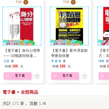
TOP
TOP
1
2
【電子書】身分心理學
【電子書】看半澤直樹
【電
——10個讓你快速成
學會加倍勝
力：3
功的人際關係法則
的人
亞瑟
著
李 建 勇
著
博峰
著
155
155
1
特價
元
特價
元
特價
電子書
電子書
電子書 > 全部商品
共計
171
筆， 頁數
1
/4