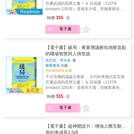
添麻煩、破壞感情」的老思維呢？【５大關係
為了在更了解職場年輕人的行為思想原理與職
轉為主動經營，深入了解自己與工作夥伴，為
升遷必讀的思辨之書！ & 呂祖謙（1137年
你重建最人性化的技能：對話。必讀之書！」
迷思，你也誤解了嗎？】‧談錢≠傷感情?!→實驗
場想像之後，能夠有實際適用於改善職場溝通
每一段關係量身打造適合的運作模式，和任何
&mdash;1181年）是南宋大儒，世稱東萊先
──金‧史考特（Kim Scott），《徹底坦率》作
指出，並非年收入越高，就一定對借貸更大
Readmoo
的方法，金間教授以一對一會議（1on1）為武
人都能無痛合作，釋放個人與團隊潛力，提高
生，除主張明理躬行外，重視史學於致用，主
者「麥可．邦吉．史戴尼爾這本培養基石對話
方，反而更謹慎、容易拒絕。你以為的真朋
315
特價
元
器貫穿全書，從其歷史、課題、實行技巧和經
工作效率，維持有活力、可修復的夥伴關係，
張「觀史如身在其中，見事之利害，時而禍
的實用指南，可以釋放個人及廣義團隊的全部
友，或許一談錢就「出局」。談錢，會在任一
驗數據等一一分析，針對「代際溝通問題」提
實現更成功、更快樂的職業生涯。【名人盛
患，必掩卷自思，使我遇此等事，當作何處
潛力。」──洛倫．I.．舒斯特（Loren I.
方有困難時，證實雙方是否互信，且有真友
出實際可行的互動辦法和建議要點。對於想要
電子書
讚】「這是一部現代經典，將拯救人際關係、
之。」1175年左右，東萊先生為其學生準備科
Shuster），樂高集團公司人資長暨公司事務部
誼。‧密友≠傾聽不間斷?!→再親密的對象，重覆
了解當今職場年輕人的管理者、與員工溝通遇
職業發展以及組織。」──賽斯‧高汀（Seth
舉考試寫成《東萊左氏博議》，取春秋左傳予
主管「這本出色的書提供了實用工具和自我反
話題一直談，反成嘮叨、倒垃圾。越重要的
瓶頸的主管前輩，或想防止人才跳槽的人力資
Godin），大師級行銷專家、《這才是行銷》作
以評論，為當時考生示範議論文章的寫作，後
思，幫助你獲得成功進行任何對話的重要洞
人，越要謹記相處原則。保持適宜距離，是關
源專家來說，這是一本非讀不可的書。它是改
者「我最喜歡麥可．邦吉．史戴尼爾作品的一
世不斷流傳，公認《東萊博議》論述分明，理
【電子書】破局：東萊博議教你洞察盲點
察。」──史蒂芬妮．岡本（Stefani
係長久的保鮮之道。‧現在沒關係≠永遠沒關係?!
變「互不理解職場」的一劑良方。一起來深度
點是：他能夠基於深入研究的想法和數據提供
直氣壯，處處是驚人文筆，章章有獨到智慧。
的職場智慧與人情世故
Okamoto），微軟全球學習與發展總監
→八竿子也打不著，要怎麼重新建立連結呢？
挖掘，乍看之下彷彿老實好孩子的職場年輕人
可行的戰術策略，然後打包成一本可以在飛機
& 《東萊博議》不但是寫議論或翻案文章的好
交集需要「以點帶面，擴大交往」，先找出連
吳尚昆、李河泉
著
「不為人知的真實想法」吧！拉近上下距離，
上閱讀的書。其中的真實智慧始終縈繞我
教材，也是職場智慧與人情世故的寶貴指南。
結點，再慢慢深化經營，以時間催化真關係。‧
暖暖書屋
出版
本書三大核心重點&mdash;&mdash;① 比起技
心。」──布芮尼．布朗（Brené Brown）博
從歷史故事出發，透過對《左傳》中各種事件
利己≠不真誠?!→「合宜展現自我」是想在社會
2024/08/09 出版
巧、更重心意！上司、前輩的溝通課題② 期許
士，紐約時報暢銷書《脆弱的力量》與《召喚
的分析，學習如何在複雜的人際關係中游刃有
生存的首要態度，也是建立關係的敲門磚。擁
千古流傳的議論文典範， 古代科考應試及官場
為何變成了壓力？徹底地以年輕人視角來說話
勇氣》作者「這是一份實用的戰術指南，幫助
餘，並運用智慧解決職場中的各種困境。書中
有健康的自尊，是讓人重視你的關鍵要素。‧好
升遷必讀的思辨之書！ & 呂祖謙（1137年
③ 可以的話，誰不想好好相處？讓彼此愉快且
你重建最人性化的技能：對話。必讀之書！」
所展現的辯證思維和敏銳觀察力，不僅有助於
關係≠有效關係?!→有許多案例顯示，人際關係
&mdash;1181年）是南宋大儒，世稱東萊先
積極共好的秘訣【本書特色】★ 好想離職４關
──金‧史考特（Kim Scott），《徹底坦率》作
提升個人的寫作能力，更能在實際生活中啟發
金石堂
好並不一定過得好，可能賺了錢也沒有留住；
生，除主張明理躬行外，重視史學於致用，主
鍵&times;理想上司６特質&times;遊戲回饋５
者「麥可．邦吉．史戴尼爾這本培養基石對話
我們更深入地理解和應對各種挑戰。 & 如果因
315
特價
元
追究其因，在於開發和運用人際上，缺少正確
張「觀史如身在其中，見事之利害，時而禍
原則，東大客座教授第一線揭露職場年輕人真
的實用指南，可以釋放個人及廣義團隊的全部
為文言文的閱讀阻礙而錯過《東萊博議》，或
使用「關係力」的觀念，誤用了「好關係」的
患，必掩卷自思，使我遇此等事，當作何處
心話★ 活用１on１修復世代溝通障礙與隱形裂
潛力。」──洛倫．I.．舒斯特（Loren I.
是因為意識形態而忽略中國歷史，都未免可
電子書
價值。★ 維繫關係不踩雷，讓人脈網絡為你的
之。」1175年左右，東萊先生為其學生準備科
痕，從了解人心開始的上下溝通技巧。★ 【日
Shuster），樂高集團公司人資長暨公司事務部
惜。有許多人生經驗、教訓及啟發隱藏在這些
理想人生效力！ 為了幫助讀者們擁有更高品質
舉考試寫成《東萊左氏博議》，取春秋左傳予
本書市大好評】與「沒商量就辭職」和「工作
主管「這本出色的書提供了實用工具和自我反
古籍之中，等待我們去發掘和學習。這本書是
的人脈關係，資深公共關係培訓專家「李維
以評論，為當時考生示範議論文章的寫作，後
得像辭職一樣」人才和平共處的現實處方箋！
思，幫助你獲得成功進行任何對話的重要洞
對《東萊博議》中精妙論辯與深刻洞見的現代
文」老師，在本書中藉由多年的公關專業，分
世不斷流傳，公認《東萊博議》論述分明，理
【接軌新世代，金句搶先看】◆一對一會議
【電子書】超神閒談力：增強人際互動，
察。」──史蒂芬妮．岡本（Stefani
化詮釋，期待能讓更多人有機會接觸到這些寶
享社交成功與失敗實例，並列舉國際間眾多名
直氣壯，處處是驚人文筆，章章有獨到智慧。
上，「回饋」的必要性高於管理。◆教導是為
簽約率成長2.5倍
Okamoto），微軟全球學習與發展總監
貴的智慧，從而在自己的生活和工作中獲得啟