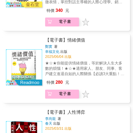
為我們總認為，合作只能建立在信任之上。但
微表情，掌控對話主導權的人際心理學。銷售
話、展示、建立聯繫」的搭訕方法。【移情換
金石堂
現實是，真正關鍵的合作，往往是在不信任與
突破30萬冊人際心理讀本！●冷讀術──在事先
位】學會用心交流，打開對方心扉，引發對方
340
特價
元
對立之間。本書提出「跨越差異的十個關鍵選
沒有準備的情況下，讀取對方的心理，並預言
共鳴。【語言換框】為對方描繪出積極的心理
擇」，帶你理解如何在衝突與分歧中建立有效
未來的事。●本書幫你解決──處理客戶關係、
畫面，引導美好的溝通體驗。【例行話題】一
電子書
合作，將差異轉化為前進的力量。這不只是一
與上司或下屬溝通、與異性朋友建立親密關
句話說中對方的過去、現在、將來。【心靈相
本談合作的書，而是在充滿對立的時代中，幫
係、發展更多的人脈資源等問題。冷讀術不是
通】面對一個難纏的人，也能心靈相通。【庫
助你與不同立場的人共同完成重要目標的實戰
操控，而是理解的藝術。洞悉人心、說到心
存通用句】運用「適用於任何人」的交流話題
指南。
坎，就從第一句話開始！結合心理學、語言學
【電子書】情緒價值
引導交流過程。【內外向冷讀系統】透過系統
與實戰溝通技巧的全方位指南。作者以豐富案
的冷讀語言感動交流對象。冷讀術，是最強的
鄭實
著
例解析冷讀術的運作原理，帶你學會觀察表
幸福文化
出版
心理說服術。從算命師到談判高手，他們都靠
情、解讀肢體語言、轉換語言框架，成為任何
2025/06/04 出版
這套方法讓人心甘情願。從處理客戶關係、與
場合中最懂人心的說話高手。【讀心技巧】學
主管或下屬溝通、與異性朋友建立親密關係、
★☆★你能提供情緒價值，等於解決人生大多
會察言觀色，掌握溝通對象的細微心理變化。
發展更多的人脈資源……本書助你學會運用，
數的煩惱！★☆★適用家人、朋友、同事、客
【印象管理】製造讓對方樂於接受的印象，得
也學會識破。‧簡單的話也可以不簡單。一句簡
戶建立進退自如的人際關係【必讀3大重點！能
到對方的欣賞。【搭訕實踐】掌握「尋找、搭
單的話就洩露了天機，冷讀者只是隨口問問，
提供情緒價值的人能利己且利他】重點1→清楚
280
話、展示、建立聯繫」的搭訕方法。【移情換
Readmoo
特價
元
效果就出來了：試探者：「聽說老總最近要裁
自己的價值，善用「第一次」、「我從來沒
位】學會用心交流，打開對方心扉，引發對方
人了，你知道嗎？」回答1：「是嗎？怎麼這麼
有」、「為了你」，為對方帶來真誠的鼓舞和
共鳴。【語言換框】為對方描繪出積極的心理
電子書
突然啊？都沒聽見風聲。」回答2：「不會吧，
快樂，創造「越喜歡，越投入；越投入，越喜
畫面，引導美好的溝通體驗。【例行話題】一
這麼快啊？」──第二種回答就讓人猜想了：
歡」的正面循環。本書推薦想要提升自我價
句話說中對方的過去、現在、將來。【心靈相
「這麼說來，你知道這件事了？」「這事不會
值、消除內耗，並對人際關係主題有所關注的
通】面對一個難纏的人，也能心靈相通。【庫
跟你有關吧？」‧冷讀技巧，可以幫助我們發現
讀者。重點2→為自己提供情緒價值，用健康的
【電子書】人性博弈
存通用句】運用「適用於任何人」的交流話題
事實的真相：問話者：「你怎麼現在才來？我
方式處理負面情緒，發掘自我價值與自我提
李尚龍
著
引導交流過程。【內外向冷讀系統】透過系統
等你很久了。」說謊者：「車壞了。」未說謊
升；為他人提供情緒價值，擁有恰當的情緒表
春天
出版
的冷讀語言感動交流對象。冷讀術，是最強的
者：「我的車壞了。」──如果對方總是反覆地
達與精準的情緒回應，在人際關係中進退自
2025/03/31 出版
心理說服術。從算命師到談判高手，他們都靠
省略「我」，那他就有被懷疑的理由了。人在
如。重點3→情緒價值是滋養關係的重要養分，