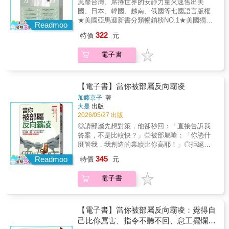
風靡台灣、席捲世界的安靜力量火速售出美
翻遍通訊錄卻找不到一個能真正提攜你、指點
國、日本、韓國、越南、俄國等七國語言版權
迷津的貴人？經營人脈，上一代教你要學會說
★美國亞馬遜新書分類暢銷榜NO.1★美國獨立
話、送禮的藝術；AI時代則提醒你：低效社交
Readmoo
出版年度大獎Foreword INDIES職場類優選★日
只是在製造關係資產泡沫！別再浪費時間盲目
322
特價
元
本2022年度非文學翻譯類最佳書籍NO.1★金石
應酬了！經營人脈的本質，其實是價值共生。
堂2018年度暢銷榜TOP 100內向，就是你的天
學會運用科技工具將「弱連結」變「強連
電子書
賦優勢▍誰適合讀這本書？打電話給客戶要寫
結」，讓每一次線上與線下的互動，成為你命
小抄的你向主管口頭報告前得演練半天的你會
運翻升的黃金資產！這是一門學校沒教、但出
議上明明游刃有餘還是會暗禱「拜託不要叫到
社會必備的人脈實戰學。透過 4大科學工具精
我」的你跟同事哈拉也繃緊神經，深怕成為句
【電子書】當你被部屬反向霸凌
準盤點，10場場景實戰內化信任，結合6大AI賦
點王的你升官加薪總擦板不進，苦無出頭天的
能，解鎖你的「人脈資產升級系統」──滾出關
加藤京子
著
你▍這不是一本要你變外向的書！誰說安靜的
大是
出版
係複利，逆轉人生軌跡！‧4大科學工具：打破
內向者沒有當「行銷專家」的本錢？誰說害羞
2026/05/27 出版
「憑感覺社交」的盲區本書獨創「關係品質量
的內向者無法勝任「國際慈善募款工作」？誰
表」、「訊息三層推進法」、「AI 人脈存
◎請部屬先想對策，他卻秒回：「直接告訴我
說話不多的內向者成為「職場導師」沒有說服
摺」、「三維人脈地圖」四大科學工具，精準
答案，不是比較快？」◎被部屬嗆：「你憑什
力？本書作者以「超級內向者」的身分現身說
盤點現有的人脈價值。‧10場場景實戰：學完即
麼管我，我創造的業績比你高耶！」◎拒絕部
法，描述了她長期以來與外向文化之間的搏鬥
用，立即突破同溫層橫跨職場升遷、商務談
屬不合理要求，他開始無視你，不回報、不聯
345
史，破解一般人對內向者的既定印象與框架。
Readmoo
特價
元
判、日常生活的溝通腳本，帶你從「憑著直覺
絡，連指示也不理。◎明明是指導與指正，對
與其強迫自己變外向，你更需要「用對方法出
聽」升級為「有意識解讀」對方的訊號，幫助
方卻指控：「都是因為你，害我去看身心
擊」別讓迷思成為綑綁你的框架迷思1：內向者
電子書
你跨圈破局，放大人生格局。‧6大AI賦能：善用
科！」如果以上狀況讓你點頭不斷，小心！你
保守膽小→內向者並非不敢冒險，對於自己認
科技，讓你專注於情感共鳴全面解鎖AI 驅動的
正遭受來自部屬的「反向霸凌」。本書由企業
同的事物，會用相對低調的方式展現十足的勇
六大實力，從資訊加工、目標鎖定、一站式溝
管理支援機構「日本能率協會」旗下、承襲逾
氣。迷思2：內向者不擅長團隊合作→內向者擅
通，到動態話題。讓科技去處理繁瑣數據，而
80年傳統的出版單位──日本能率協會管理中心
【電子書】當你被部屬反向霸凌：覺得自
長傾聽別人的意見、不喜歡鋒芒外露、注重和
你只需專注在人與人之間的深刻共鳴。全書從
出版。作者加藤京子在人才培育與組織管理領
己比你厲害、指令不聽不回、怠工擺爛、
諧，通常是團隊合作中的好咖。迷思3：人人都
「訊息交換、個人價值、終身成長」三大層
域，有超過20年的經驗；至今已輔導2萬名主管