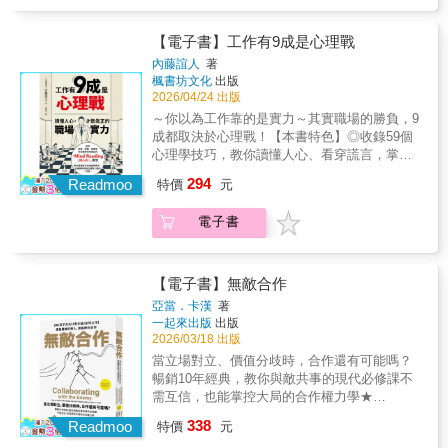
些人總能讓提案順利通過？為什麼同一句話換
擊、保存證據？◎對方情緒大爆走，怎麼回
PASTA & 天利食堂總經理 / 職場勵志暢銷作家
們再一起研究。」別馬上給答案，學電玩公司
個人說，效果就完全不同？關鍵往往不只在能
應？‧最常見的11種怪物部屬：有些部屬就是要
范永銀｜頂尖企業銷售培訓教練 / MEDDIC銷
怎麼設計打遊戲，讓部屬「越做越想贏」。‧面
力，而在於是否能「讀懂對方的心理」。《工
【電子書】工作有9成是心理戰
跟你辯到「贏」，非要證明自己是對的、有理
售顧問解世博｜超業講師 / 銷售專家 /
對資深部屬的霸凌不必以主管之姿壓住對方，
作有9成是心理戰》結合心理學研究與職場觀
的。有人自認名校出身非常優秀，把建議當多
內藤誼人
著
Podcast《銷幫》幫主
而是向他尋求幫忙──先抬舉他一下、再詢問：
察，揭開人際互動背後的心理法則，教你看懂
楓書坊文化
出版
餘。還有心理操控型、群體施壓型、缺乏自覺
「對年輕同事，你會怎麼建議？」最後請他出
表情、動作與語氣中的訊號，掌握與人互動的
2026/04/24 出版
型、被害妄想型，面對這些怪物部屬，該怎麼
手（別只動嘴），當他開始出力，自然願意配
關鍵時機。書中整理多種能在職場中立即運用
對付？‧別再說：「算了，忍耐一下就好了。」
～你以為工作靠的是實力～其實職場的勝負，9
合。‧能力比自己優秀的人，怎麼帶？部屬嗆：
的讀心技巧，例如：・如何從細微反應，看出
你講A，他卻一直想講B？對方情緒激動、越講
成都取決於心理戰！【本書特色】◎收錄59個
「我的業績比你高吧？」、「你連怎麼用AI都
對方是否在隱瞞或說謊・如何透過表情與動
越偏時，你得拉回：「你說得有道理，然而這
心理學技巧，教你讀懂人心、看穿謊言，掌握
不知道？」不須急著證明自己比較厲害，而是
作，判斷對方的心理狀態・面對不同類型的
部分還有一些細節須進一步釐清。」說話開頭
影響他人的關鍵！◎結合哈佛、耶魯等研究成
把位置說清楚：「主管（我）是依公司方針進
294
人，該用什麼方式溝通・如何在關鍵時刻留下
Readmoo
特價
元
別用「但是」、「不對」，這會導致對話變成
果，從表情、動作與對話中解析人際互動的真
行指導與決策，不是憑我個人能力高低。」當
好印象，讓人更願意幫助你透過這些看似細微
對立。◎當部屬無法依指令做事‧當部屬回你：
實心理！◎拆解工作與人際互動中的心理戰，
反向霸凌的情況已嚴重到自己無法應對，先保
卻關鍵的心理線索，你將能更精準地理解他人
電子書
「可以直接告訴我答案嗎？」光糾正他：「請
找出最常見的溝通盲點與心理陷阱！為什麼有
留紀錄與證據，讓第三方知道「事實」。那
的想法與情緒，在溝通、合作與決策中掌握主
先自己思考！」部屬只會覺得你故意整他。先
些人總能讓提案順利通過？為什麼同一句話換
麼，該記什麼、怎麼記，才對自己最有利？你
動權。讀懂心理，也讀懂職場互動的真正規
給提示：「你先試這部分，不清楚的地方，我
個人說，效果就完全不同？關鍵往往不只在能
說指導他說欺壓、指令不聽不看不回、網上匿
則，每一次交流，都可能成為改變局勢的契
們再一起研究。」別馬上給答案，學電玩公司
力，而在於是否能「讀懂對方的心理」。《工
【電子書】無敵合作
名毀謗、揚言「我要去勞工局申訴」時，主管
機。
怎麼設計打遊戲，讓部屬「越做越想贏」。‧面
作有9成是心理戰》結合心理學研究與職場觀
如何反擊、保存證據？
亞當．卡漢
著
對資深部屬的霸凌不必以主管之姿壓住對方，
察，揭開人際互動背後的心理法則，教你看懂
一起來出版
出版
而是向他尋求幫忙──先抬舉他一下、再詢問：
表情、動作與語氣中的訊號，掌握與人互動的
2026/03/18 出版
「對年輕同事，你會怎麼建議？」最後請他出
關鍵時機。書中整理多種能在職場中立即運用
當立場對立、價值分歧時，合作還有可能嗎？
手（別只動嘴），當他開始出力，自然願意配
的讀心技巧，例如：・如何從細微反應，看出
暢銷10年經典，教你與敵共事的現代必修課不
合。‧能力比自己優秀的人，怎麼帶？部屬嗆：
對方是否在隱瞞或說謊・如何透過表情與動
需互信，也能掌控大局的合作權力學★
「我的業績比你高吧？」、「你連怎麼用AI都
作，判斷對方的心理狀態・面對不同類型的
AMAZON「商業談判類」暢銷No.1 ★國際合作
不知道？」不須急著證明自己比較厲害，而是
338
人，該用什麼方式溝通・如何在關鍵時刻留下
Readmoo
特價
元
專家亞當．卡漢代表作，經典最新增訂版這本
把位置說清楚：「主管（我）是依公司方針進
好印象，讓人更願意幫助你透過這些看似細微