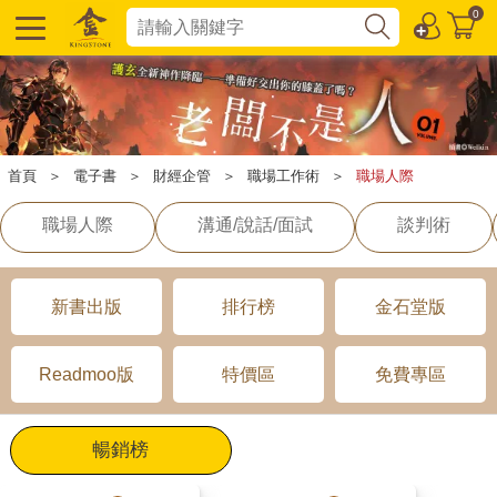
0
首頁
＞
電子書
＞
財經企管
＞
職場工作術
＞
職場人際
職場人際
溝通/說話/面試
談判術
新書出版
排行榜
金石堂版
Readmoo版
特價區
免費專區
暢銷榜