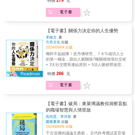
279
特價
元
為此，金間教授蒐羅了諸多研究資料，並實地
式，找到愉快合作、順暢執行的答案，再有事
內化為一種習慣時，不管在什麼情況下，你都
問麥可．邦吉．史戴尼爾要告訴你──職場上的
進行了教學現場、職場人士的調查，在本書中
的人，都能共事！「這本深刻之書將向你展示
能第一時間思考：「我們是合作關係，我要為
任何關係，都能夠靠「問問題」有效改善！無
電子書
分析種種數據與年輕人們的真實回饋，揭露那
如何建立良好關係，即使是在困難時刻。閱讀
對方做什麼呢？」當你成為別人最親密無間的
論是與同事共事、與上司往來、管理人員、維
些態度良好、能謹慎做出必要回應，但絕對不
本書讓我覺得自己可以和任何人一起工作！相
伙伴時，你就已經在影響他了，這無關地位、
繫客戶，都能運用五個關鍵提問，展開基石對
會表達真實感受，不願太顯眼、只求隱藏在人
信你也會有這樣的感覺。」──莉茲．懷斯曼
權力；你會發現自己在各種不同的場合中，都
話，建立最佳可能工作關係： 1. 放大問題：你
群當中&mdash;&mdash;被他稱為「好孩子症
（Liz Wiseman），世界五十大管理思想家、紐
【電子書】關係力決定你的人生優勢
擁有讓人樂於改變的能力——你將成為一個有
最棒的部分是什麼？2. 穩定問題：你的做法和
候群」的年輕人們的真實性情和視角。在書
約時報暢銷書《影響力習慣》作者＊你做好準
影響力的人！
偏好是什麼？3. 好約會問題：你能從過去成功
李維文
著
中，金間教授本著「站在年輕人的立場說話」
備、認真做事、全力參與，工作卻還是經常碰
方舟文化
出版
的關係中學到什麼？4. 壞約會問題：你能從過
的決心，披露了這些年輕人們在職場上所期待
壁。有問題的不是你，問題出在你的「工作關
2024/09/04 出版
去挫敗的關係中學到什麼？5. 修復問題：當事
的、討厭的、害怕的人事物。從他們最喜歡的
係」。你上班的心情、在職場上的表現，都取
情出錯時，你會如何解決？幫助你從聽天由命
獨幹不如組隊！史丹佛研究，７６%成功人士
上司類型、逃避承擔的理由、自我矛盾的背後
決於工作關係的品質。遇到新同事、主管、部
轉為主動經營，深入了解自己與工作夥伴，為
的第一桶金，源自人脈關係7種關係情境社交術
原因等，進而理解其需求和想法，並且找出能
屬和客戶時，我們通常都打個招呼、寒暄幾
每一段關係量身打造適合的運作模式，和任何
× 3大社交體系連結原則 × 5項人脈經營迷思破
讓彼此都感到愉快的相處之道。年輕人大解
句，然後就希望一切順利、合作愉快。然而每
人都能無痛合作，釋放個人與團隊潛力，提高
解幫你贏在「關係力」，為自己經營更好的人
密！先傾聽理解，後有效回饋
266
一段關係都可能惡化，合作不但不愉快，還可
Readmoo
特價
元
工作效率，維持有活力、可修復的夥伴關係，
生！比爾．蓋茲、蜜雪兒・歐巴馬、張藝謀都
&mdash;&mdash;‧好想離職４關鍵：主管們，
能讓你痛苦。全球知名的頂尖經理人、企管顧
實現更成功、更快樂的職業生涯。【名人盛
懂用，累積社交資源、創造人際複利，為自己
你有想過「公司能為自己做些什麼」嗎？‧理想
問麥可．邦吉．史戴尼爾要告訴你──職場上的
電子書
讚】「這是一部現代經典，將拯救人際關係、
打造成功墊腳石的最強人脈關係學。★ 關係力
上司６特質：等一下！「像朋友的上司」已經
任何關係，都能夠靠「問問題」有效改善！無
職業發展以及組織。」──賽斯‧高汀（Seth
≠攀關係，人脈經營正當而必要！ 人從生命一
不受歡迎了!?‧遊戲回饋５原則：仿效RPG，勇
論是與同事共事、與上司往來、管理人員、維
Godin），大師級行銷專家、《這才是行銷》作
開始便與許多他人連結，沒有人能與社交斷絕
者今天也來解個成就嗎？★ 修復隱形裂痕，從
繫客戶，都能運用五個關鍵提問，展開基石對
者「我最喜歡麥可．邦吉．史戴尼爾作品的一
關係，這是一輩子的功課，而非功利的工具。
【電子書】破局：東萊博議教你洞察盲點
互相理解開始的職場活化術泡沫世代、就業冰
話，建立最佳可能工作關係： 1. 放大問題：你
點是：他能夠基於深入研究的想法和數據提供
而在現今的行動網路、資訊化時代，人與人的
的職場智慧與人情世故
河世代、輕鬆世代、悟世代、Z世代&hellip;現
最棒的部分是什麼？2. 穩定問題：你的做法和
可行的戰術策略，然後打包成一本可以在飛機
接觸已比過去變得更為頻繁、緊密。關係經營
今的職場上，許多不同世代的人身處於同一個
偏好是什麼？3. 好約會問題：你能從過去成功
吳尚昆、李河泉
著
上閱讀的書。其中的真實智慧始終縈繞我
不能再只被動地靠時間催化、等待機緣，而更
工作場所。成長於不同背景和環境的人們，不
暖暖書屋
出版
的關係中學到什麼？4. 壞約會問題：你能從過
心。」──布芮尼．布朗（Brené Brown）博
須倚靠技巧，積極地提升人脈品質。 但首先，
論思考方式和價值觀都自然會有所不同。究竟
2024/08/09 出版
去挫敗的關係中學到什麼？5. 修復問題：當事
士，紐約時報暢銷書《脆弱的力量》與《召喚
你對「攀關係」的理解，是否還停留在「給人
該如何彌合這種「代溝」和「溝通差距」呢？
情出錯時，你會如何解決？幫助你從聽天由命
千古流傳的議論文典範， 古代科考應試及官場
勇氣》作者「這是一份實用的戰術指南，幫助