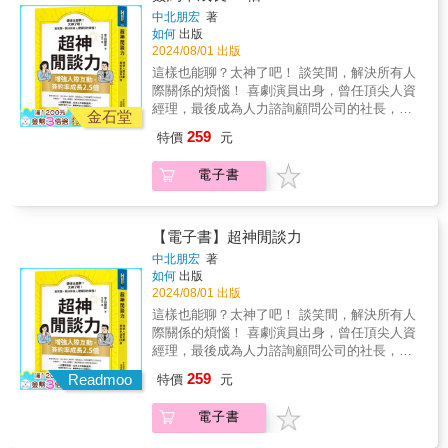
人的經營心法。書中三大部分，分別以心理學
& 《東萊博議》不但是寫議論或翻案文章的好
了打造「基礎」，輔導是為了形成「獨特
迪，汲取力量，成為更智慧、更成熟的人。 &
中北朋宏
著
角度解釋人脈關鍵核心，帶你從內圈人脈、外
教材，也是職場智慧與人情世故的寶貴指南。
性」。◆技巧也好技術也罷，事實上若是使用
專文推薦 & 范立達∕資深媒體人 吳志光∕輔仁大
如何
出版
圈盟友裡找出那些無條件挺你、交情好又懂
從歷史故事出發，透過對《左傳》中各種事件
者沒有用心的話，也發揮不出什麼威力來。◆
學法學院院長 & 共同推薦 & 王子建∕親愛愛樂創
2024/08/01 出版
你、事業上能與你共同前進且提供助力的人。
的分析，學習如何在複雜的人際關係中游刃有
只要談到溝通，那對象就是人。◆成長的時代
辦人 尹鏇博∕台達全球事業營運執行副總裁 盛治
這樣也能聊？太神了吧！ 談笑間，解決所有人
讀完這本書後，你將能有效地過濾自身人際間
餘，並運用智慧解決職場中的各種困境。書中
與環境不同的話，思考方式當然也不同。◆無
仁∕雲品集團董事長 張偉弘∕生生優動創辦人 陳
際關係的煩惱！ 喜劇演員出身，曾任頂尖人資
的珍貴情誼，並且學會從頭打造一段高品質人
所展現的辯證思維和敏銳觀察力，不僅有助於
論部下如何地優秀，上司的存在意義也不會消
伯侖∕索羅斯能源執行長& 游文玫∕藝術品拍賣官
經理，最後成為人力諮詢顧問公司的社長，傾
脈的技巧。【３圈７強關係梳理，找出你的重
提升個人的寫作能力，更能在實際生活中啟發
金石堂
失。◆無論是什麼樣的關係或立場，都要重視
葉佐偉∕精神科醫師 廖林麗玲∕銳傳媒副社長 鍾
囊教你──改善人際關係、業務飛躍成長的愉快
要他人】‧核心圈：找出無條件挺你的人生密
我們更深入地理解和應對各種挑戰。 & 如果因
心理安全感，建立起鼓勵開放且直率的對話環
259
特價
元
國忠∕資深財經專家、前日盛投顧總經理 &
溝通祕訣！ ★一出書即再版！任何工作者都適
友、另一半。‧內圈：算算哪些是交情好又懂你
為文言文的閱讀阻礙而錯過《東萊博議》，或
境。◆對於現今的年輕人們來說，進行大量的
用，生產率提升10%，離職率從80%降到0%，
的老同學、好朋友。‧外圈：事業、專業上能互
是因為意識形態而忽略中國歷史，都未免可
表面溝通、表現得很友善，與能夠真實地說些
電子書
簽約率成長2.5倍！ & 能讓他人展現「笑容」，
相給予助力的老師、合夥人、客戶在哪裡？金
惜。有許多人生經驗、教訓及啟發隱藏在這些
什麼話完全是不同的兩回事。◆一對一裡的對
就是最強的武器！ & 「超神閒談力」助你高能
句搶先看 ◆ 再好的朋友，都不是情緒垃圾桶。
古籍之中，等待我們去發掘和學習。這本書是
手其實是人的心。不可能立刻能有結果，要做
跨越關係的3階段： ①開始關係：對這個人產
◆ 我們必須留給對方適度的私密空間，不要什
對《東萊博議》中精妙論辯與深刻洞見的現代
好長途旅行的準備。◆如果有答案或手冊做為
生好印象 （重視初次見到對方的7秒） ②持
【電子書】超神閒談力
麼事都要產生交集，否則會嚴重影響到彼此關
化詮釋，期待能讓更多人有機會接觸到這些寶
範本，那逃往平行世界的「患有好孩子症候群
續關係：想更加深入了解這個人（懂得如何選
係。◆ 適當距離，讓關係保鮮◆ 別人的意見只
貴的智慧，從而在自己的生活和工作中獲得啟
中北朋宏
著
的年輕人們」就會增加。
擇深交的人） ③深耕關係：希望成為這個人的
能當作參考，不能代替你自己的想法。◆「才
如何
出版
迪，汲取力量，成為更智慧、更成熟的人。 &
助力（珍視人脈，建立團隊） & 看似簡單的技
能」是基礎，「人品」是翅膀。◆ 能化解尷尬
2024/08/01 出版
專文推薦 & 范立達∕資深媒體人 吳志光∕輔仁大
巧，卻能帶來莫大的效果。 學會「超神閒談
是種力量。◆ 有能力的人容易交到朋友，能力
學法學院院長 & 共同推薦 & 王子建∕親愛愛樂創
這樣也能聊？太神了吧！ 談笑間，解決所有人
力」後，作者獲得以下驚人成果： ①簽約率提
平庸者則需要另想辦法。◆ 如果你真的有能
辦人 尹鏇博∕台達全球事業營運執行副總裁 盛治
際關係的煩惱！ 喜劇演員出身，曾任頂尖人資
升了2.5倍 ②進入毫無經驗的人力資源顧問公
力，也得讓別人看到，才能獲得機會。◆ 好老
仁∕雲品集團董事長 張偉弘∕生生優動創辦人 陳
經理，最後成為人力諮詢顧問公司的社長，傾
司，3年內成為業務冠軍 ③建立了「中北軍
闆、好上司，能夠讓每個成員都找到自己的位
伯侖∕索羅斯能源執行長& 游文玫∕藝術品拍賣官
囊教你──改善人際關係、業務飛躍成長的愉快
259
團」，將年輕員工離職率從80％降到0％ ④出
Readmoo
特價
元
置，促使團隊迸發出活力和創造力。※本書初
葉佐偉∕精神科醫師 廖林麗玲∕銳傳媒副社長 鍾
溝通祕訣！ ★一出書即再版！任何工作者都適
社會6年後創業，雖然員工只有少數幾人，但仍
版書名為《關係力：用10%關鍵人物，成就
國忠∕資深財經專家、前日盛投顧總經理 &
用，生產率提升10%，離職率從80%降到0%，
然成為經營者 ⑤接到媒體採訪與上媒體的邀
90%大事！》
電子書
簽約率成長2.5倍！ & 能讓他人展現「笑容」，
請，出版了3本書 ⑥相較於沒沒無聞的喜劇演
就是最強的武器！ & 「超神閒談力」助你高能