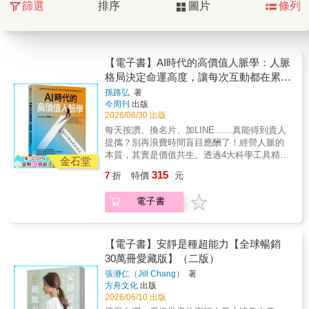
篩選
排序
圖片
條列
【電子書】AI時代的高價值人脈學：人脈
格局決定命運高度，讓每次互動都在累積
關係資產
孫路弘
著
今周刊
出版
2026/06/30 出版
每天按讚、換名片、加LINE……真能得到貴人
提攜？別再浪費時間盲目應酬了！經營人脈的
本質，其實是價值共生。透過4大科學工具精準
金石堂
盤點，10場場景實戰內化信任，結合6大AI賦
315
7
折
特價
元
能，解鎖你的「人脈資產升級系統」——滾出
關係複利，逆轉人生軌跡！別再被動「認識」
電子書
人，更要學會策略「經營」人！AI時代，不可
或缺的人脈逆思維——精準管理每一次關鍵互
動，將偶然相遇升級成關係資產！• 為什麼每天
在社群上按讚、在社交場合換名片，關鍵時刻
【電子書】安靜是種超能力【全球暢銷
卻沒人能幫你？• 手機裡面的聯絡人，對你而言
30萬冊愛藏版】（二版）
是有效資產，還是純佔記憶體的數位垃圾？你
張瀞仁（Jill Chang）
著
是否也陷入了這種「社交假象」？在社群上瘋
方舟文化
出版
狂按讚、在商務場合拼命換名片、加 LINE……
2026/06/10 出版
看似廣結善緣、面面俱到，但到了關鍵時刻，