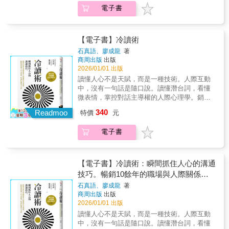
被譽為《孫子兵法》、《君王論》並列之作，
行指導與決策，不是憑我個人能力高低。」當
卻關鍵的心理線索，你將能更精準地理解他人
電子書
讓你就算與不認同、不喜歡、不信任的人共
反向霸凌的情況已嚴重到自己無法應對，先保
的想法與情緒，在溝通、合作與決策中掌握主
事，也能靈活掌握大局。「我絕不跟那種人合
留紀錄與證據，讓第三方知道「事實」。那
動權。讀懂心理，也讀懂職場互動的真正規
作！」你一定也曾在心裡吶喊過。但想突破瓶
麼，該記什麼、怎麼記，才對自己最有利？你
則，每一次交流，都可能成為改變局勢的契
頸，從來不能光靠自己硬撐，更不可能永遠只
【電子書】冷讀術
說指導他說欺壓、指令不聽不看不回、網上匿
機。
跟同溫層共事。關鍵在於：如何與難纏的「敵
石真語、廖成龍
著
名毀謗、揚言「我要去勞工局申訴」時，主管
人」並肩合作，克服衝突與阻礙，達成那個
商周出版
出版
如何反擊、保存證據？
「不可能的任務」。享譽全球的合作專家卡
2026/01/01 出版
漢，曾參與處理南非種族隔離、哥倫比亞內戰
讀懂人心不是天賦，而是一種技術。人際互動
等高度衝突的複雜難題。他結合三十多年經
中，沒有一句話是隨口說。讀懂潛台詞，看懂
驗，濃縮出一套顛覆傳統的「延伸合作」方
微表情，掌控對話主導權的人際心理學。銷售
法，已成功協助無數專業人士，推進原本卡死
突破30萬冊人際心理讀本！●冷讀術──在事先
340
的專案。書中搭配豐富的實戰練習，帶你一步
Readmoo
特價
元
沒有準備的情況下，讀取對方的心理，並預言
步善用三大法則，打通僵局，讓原本「談不
未來的事。●本書幫你解決──處理客戶關係、
攏」的局勢開始轉向，從對立走向共贏。跨部
電子書
與上司或下屬溝通、與異性朋友建立親密關
門、跨公司、跨立場，都能談出真正的綜效與
係、發展更多的人脈資源等問題。冷讀術不是
雙贏。最強合作思維，搞定無解僵局：● 合作
操控，而是理解的藝術。洞悉人心、說到心
對象怎麼選？海納百川怕迷失價值，太潔癖又
坎，就從第一句話開始！結合心理學、語言學
【電子書】冷讀術：瞬間抓住人心的溝通
寸步難行● 何時該堅持，何時該退讓？用「三
與實戰溝通技巧的全方位指南。作者以豐富案
技巧。暢銷10餘年的職場與人際關係社
大核心動力」抓準局勢。● 跟價值觀完全不合
例解析冷讀術的運作原理，帶你學會觀察表
交寶典，精確洞察他人內心所想，快速打
的上司與同事共事，難道只能忍嗎？● 跨部門
石真語、廖成龍
著
情、解讀肢體語言、轉換語言框架，成為任何
商周出版
出版
專案表面同心，私下角力，怎麼把消耗變綜
開對方心扉
場合中最懂人心的說話高手。【讀心技巧】學
2026/01/01 出版
效？● 昔日競爭對手成了關鍵合作方，彼此防
會察言觀色，掌握溝通對象的細微心理變化。
備該怎麼談「夥伴關係」？最大的突破，來自
讀懂人心不是天賦，而是一種技術。人際互動
【印象管理】製造讓對方樂於接受的印象，得
你最不想合作的人跨越差異合作並不容易，因
中，沒有一句話是隨口說。讀懂潛台詞，看懂
到對方的欣賞。【搭訕實踐】掌握「尋找、搭