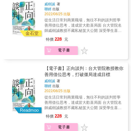
你對談判的印象是什麼呢？是針鋒相對、互不
例，教你如何充分準備並制定有效的談判策
失 ◆ R（規則） &│談判依循什麼規則、規
戚樹誠
著
相讓？還是爾虞我詐、心懷鬼胎？談判，並非
略，同時在談判過程中保持冷靜和自信。你將
則由誰決定、規則是否能改變 ◆ T（戰
聯經
出版
一定得要殺氣騰騰、無所不用其極只為了從對
學會應對各種複雜情境，包括對手的挑戰、僵
術） &│想要改變結果，得改變事實或是改
2022/08/25 出版
方嘴裡多搶下一塊肉來。談判，是透過溝通和
局的突破，以及將談判價值最大化的技巧。無
變認知 ◆ S（議題） &│議題多元才更有機
從生活日常到商業職場，無往不利的談判哲學
交換，讓彼此生活變得更美好。學習談判，不
論是商業談判抑或日常生活中的協商，這些技
會達成雙贏 ▍PARTS思維不僅能在談判時派上
善用借位思考，達成皆大歡喜局面 台大管院名
是為了佔人便宜，而是希望皆大歡喜。 ▍為什
巧都將讓你成為一位不僅優秀且富同理心的談
用場，也同樣可以運用在生活上的各種疑難雜
師戚樹誠教授不藏私秘笈大公開 深受學生喜
麼應該多多談、主動談、好好談？ ◆ 該談卻沒
金石堂
判高手！&&【Amazon讀者好評推薦】「正如
症，幫助你看清問題、解決問題，讓生活更美
愛，各方盛讚的好評課程 談判學問就存在於你
談的狀況比想像的多得多 ◆ 好好談不是穩贏，
賀伯所指出的，我們在生活中無所不談判！如
228
特價
元
好！ &
我日常之間。 不論在職場開口加薪、買賣議價
但是絕對可以提高成功率 ◆ 談判賺錢最快，談
果你想在生活中取得成功，談判能力必不可
或是人際相處上， 用彈性靈活的方式運用談判
下來的每一分錢都是淨利 ◆ 談判是機器無法取
少。如果你想成為一位出色、甚至是優秀的談
電子書
理論，就能創造令人驚訝的理想結果！ 戚樹誠
代的關鍵能力 ◆ 談判讓你重新找回對生活的控
判者，請閱讀這本書！我向每個人推薦它，而
教授多年來於台大開課，累積實戰經驗，終於
制權 ▍利用PARTS談判思維幫助你拆解、解決
且自從我的女兒們學會說話起，我就一直向她
首度大公開課堂內容，以輕鬆詼諧的方式切
問題 ◆ P（人） &│每回合的談判有誰參
們引用這本書的內容！那已經是數十年前的事
入，指引何謂正向談判！ 《正向談判》從談判
【電子書】正向談判：台大管院教授教你
與、有決定權的又是誰 ◆ A（談判籌碼）│參
情了！這是一本既有趣又充滿實用訊息的好
策略與技巧、影響談判的個人因素到情境態
善用借位思考，打破僵局達成目標
與談判能帶來什麼價值、離開談判又有什麼損
書！」──Judson Somerville MD review
勢，將協商談判從一種「談判術」、「對立」
失 ◆ R（規則） &│談判依循什麼規則、規
rank&「這本書讓談判這門學問變得基本易懂且
戚樹誠
著
的層次，提升至「價值創造」、「互利共容」
則由誰決定、規則是否能改變 ◆ T（戰
可以融入日常生活。我們經常進行談判，無論
聯經
出版
的境界，並帶你成為一位真誠領導者。 ▍【善
術） &│想要改變結果，得改變事實或是改
2022/08/25 出版
是決定晚餐去哪裡、爭取商店的折扣還是爭取
用互惠原則，得到你應得的餅】 設定好底線，
變認知 ◆ S（議題） &│議題多元才更有機
加薪。其中的關鍵要點是：盡力理解對方想要
從生活日常到商業職場，無往不利的談判哲學
在對方讓步時也做出相對應的回應，進而達成
會達成雙贏 ▍PARTS思維不僅能在談判時派上
什麼，讓對方投入談判過程並將其個人化。整
善用借位思考，達成皆大歡喜局面 台大管院名
交易。 ▍【一起把餅做大，你好我好大家都
用場，也同樣可以運用在生活上的各種疑難雜
體來說，這是一本很棒的書。」──匿名讀者
師戚樹誠教授不藏私秘笈大公開 深受學生喜
好】 不要放棄整合的機會，善用權宜合約打破
Readmoo
症，幫助你看清問題、解決問題，讓生活更美
&「對於那些成長於非黑即白、對或錯、好或壞
愛，各方盛讚的好評課程 談判學問就存在於你
僵局。 ▍【自己談不來，就尋求幫助】 找代理
228
特價
元
好！ &
的思維框架中的人，無論你的信念如何根深柢
我日常之間。 不論在職場開口加薪、買賣議價
人必須確定雙方目標相同，充分溝通與信任對
固，這本書都能讓你打開眼界，幫助你獲得比
或是人際相處上， 用彈性靈活的方式運用談判
方。 ▍【按捺不住心中怒火，請一定要穩定情
電子書
以往更大的成就。它不僅教導了我們，在看似
理論，就能創造令人驚訝的理想結果！ 戚樹誠
緒】 不要讓生氣的談判對手得逞，將對方的攻