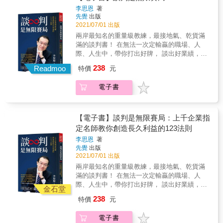
另一重點特色：運用國際案例、實戰案例、趣
解決問題的過程── ．夫妻歧異，如何解決？
排練可能的情境會讓你有心理準備迎接可能發
李思恩
著
考，談判就比較容易打開僵局，才不會鑽牛角
味案例等，除了啟發學習者的創意 思維，還能
．親子衝突，如何化解？ ．求職談判，如何爭
先覺
出版
生的狀況，也就能專注在你想達成的目標上。
尖。
證明談判這一門學問的魅力與價值。 & 觀察社
取到更好的條件？ ．面對重要客戶，如何找到
2021/07/01 出版
& 以上這些準備，能幫助你找到解決問題的方
會上、商場上擅長談判者都是贏家，擅長談判
價格之外的談判籌碼？ 成功改變全球5,000名學
向。 & 配合5個談判步驟，以及本書貼心附上
兩岸最知名的重量級教練，最接地氣、乾貨滿
者往往都成為團隊領導者，組織高端管理者。
員的華頓談判名師， 揭祕利益最大化、創造長
的檢查清單，當需要溝通談判時，可以方便快
滿的談判書！ 在無法一次定輸贏的職場、人
談判不僅僅是談判，通過談判鍛鍊可以提升邏
期成功的談判關鍵！ 透過本書，你將會學到與
速的重新審視檢閱，讓你一開口，任何人都說
際、人生中，帶你打出好牌， 談出好業績，維
輯力、表達力、溝通力、說服力、斡旋力、仲
人同贏、創造最大價值的談判心法： ►談判成
「好！」 & ✓書中更有35個生動有趣的真實案
持好關係！ & ［特別附錄］隨身必備ABC談判
裁力、決策力、分配力。 & 懂得談判、學會談
238
功的真正訣竅。 ►解決困難對話的有效技巧。
Readmoo
特價
元
例，幫你快速理解運用！ & 書中的真實案例，
架構工具表 & 想要升職加薪怎麼談？ 想讓老闆
判，運用談判，談判學就是人生的成功學！
►釐清立場與利益的根本差異。 ►共同把餅做
包含了讀者生活中會經歷的情況，小至家庭中
認同我的報告，該如何表達？ 對方就是不願讓
大的合作思維。 ►獲得信任、事業與影響力的
電子書
日常的爭吵，大到人質危機，甚至是冷戰時期
步，我又沒空間了，該怎麼繼續磋商？ 同事處
關鍵。 ►建立正向連結的高效溝通法。 作者莫
美國與蘇聯之間的衝突對立。作者利用這些真
處挑毛病，為反對而反對，我該怎麼辦？ 業務
麗・塔荷瑞波是全球頂尖的談判名師，生涯曾
實的案例，讓讀者除了能夠輕易理解書中所述
部門接下大單，如何讓研發或生產單位願意配
幫助無數人成功掌握談判心法。本書精煉作者
的各種溝通、談判技巧，更能實際應用到日常
合？ & 談判最怕的不是輸，而是擔心對方不
【電子書】談判是無限賽局：上千企業指
長達15年的談判經驗，帶入各種談判情境與斡
生活當中。 & 讓你像哈佛菁英一樣，聰明幹練
爽，走下談判桌。 所以，千萬不要只急著談成
定名師教你創造長久利益的123法則
旋技巧，要告訴讀者：如果你了解自身的情緒
的解決所有溝通難題！
交易、急著說服對方、急著想要贏！ 談判雙贏
及感受力，那麼你就能在談判中精準領航，談
李思恩
著
不是神話，也並非靠妥協與退讓換來的， 活用
先覺
出版
到更好的條件！ 本書特色 1. 華頓商學院傑出教
本書的「實戰布局」「實用工具」「實況問
2021/07/01 出版
師，淬鍊15年實戰心法 作者六度榮獲傑出教學
答」，讓你在無止境的人生談判賽局中勝出！
獎，在書中，她精煉出使5,000名學員受惠、長
兩岸最知名的重量級教練，最接地氣、乾貨滿
& ◤獨創超實用工具，讓你見招拆招◤ 「談判
達15年的談判授課經驗，帶入談判可能遇到的
滿的談判書！ 在無法一次定輸贏的職場、人
一二三架構」，帶你設密碼、調頻道、開天
情境與斡旋技巧。 2. 充滿人性的真實案例 本書
際、人生中，帶你打出好牌， 談出好業績，維
線、解bug、控音量、鋪軌道、查結構 ◎一個
金石堂
中不談艱澀的研究理論。而是提供情境，即在
持好關係！ & ［特別附錄］隨身必備ABC談判
認識：認識「關係的經營」比輸贏更重要 ◎二
238
特價
元
我們生活中許多談判檯面下充滿人性的真實案
架構工具表 & 想要升職加薪怎麼談？ 想讓老闆
種風格：熟悉運用「個人溝通風格」與「溝通
例，橫跨家庭、人際、商業、政治等各項領
認同我的報告，該如何表達？ 對方就是不願讓
回應風格」 ◎三項要件：預擬ABC談判架構工
電子書
域。 3. 打破「外向強勢」的談判原則 作者本身
步，我又沒空間了，該怎麼繼續磋商？ 同事處