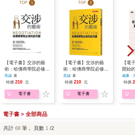
TOP
TOP
1
2
【電子書】交涉的藝
【電子書】交涉的藝
【電
術：哈佛商學院必修的
術：哈佛商學院必修的
開始
談判課
談判課（暢銷修訂版）
判經
奕誠
著
奕誠
著
威廉．
210
210
2
特價
元
特價
元
特價
電子書
電子書
電子書 > 全部商品
共計
68
筆， 頁數
1
/2