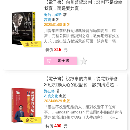
精準策略解讀對手，並將複雜計畫化為實際的
【電子書】向川普學談判：談判不是你輸
電影教我的談判人生」！6. 結合生活及工作上
成功藍圖，是談判桌上的常勝軍。在本書中，
我贏，而是要共贏！
的真實談判案例分析！7. 談判理論與實務的結
他拆解了「川普式談判」的核心技巧，從基礎
合與運用！8. 精闢解析談判五大元素，將20個
喬治．羅斯
著
概念到實戰應用，帶領讀者逐步掌握談判要
高寶
出版
談判致勝關鍵點，無縫接軌在現實生活中！9.
領，不論是想在職場上爭取更高的成就，還是
2025/01/08 出版
不只教授談判技巧，更要傳達正確的談判心態
解決日常生活中的問題，都能化被動為主動，
及談判價值觀！10. 不求全拿，但得更多，越談
川普集團前執行副總裁暨資深顧問喬治．羅
順利達成目標。會說話只是談判的一小部分，
越有利！ 本書四大目標◆ 懂得談判：了解什麼
斯，完整公開川普談判之道，教你用最有效的
你需要掌握的訣竅還很多！ 和人談判時，一
是談判，如何準備談判，增強自己的談判能
方式，談出雙方都滿意的局面！談判是一場沒
定要採取「策略性思考」。 談判，是最終達
金石堂
力！◆ 知彼知己：了解談判性格，採取更有效
有規則的遊戲，只要懂得善用策略，就能無往
成某種結論的一連串溝通運作。 請你在心中
315
特價
元
的方法，爭取更多利益！◆ 有效說服：學習同
不利！這本書是唐納．川普賴以致富的談判之
問對方：你說你想要的是什麼？你真正想要的
理與傾聽，具備談判說服力，達成雙贏的終極
道。而它最完美的執行者，正是川普集團前執
又是什麼？ 化身銷售大師：以精彩、大膽的
電子書
目標！◆ 創造雙贏：建立正確的談判心態及觀
行副總裁暨資深顧問──喬治．羅斯。羅斯在真
表演來推銷構想。 放出合理化煙幕：用自己
念，創造最大價值的協議！
人秀節目《誰是接班人》中展現無懈可擊的專
的「標準表格」讓對方信以為真。 運用最省
業，成為明星談判專家。他深諳人性，擅長以
力原則：給對方必要的大量資訊，好讓他做出
精準策略解讀對手，並將複雜計畫化為實際的
【電子書】說故事的力量：從電影學會
有利於己的選擇。 設下時間陷阱：誘導對方
成功藍圖，是談判桌上的常勝軍。在本書中，
30秒打動人心的說話術，談判溝通超業
投入最多時間或金錢，投入愈多，愈難以放棄
他拆解了「川普式談判」的核心技巧，從基礎
交易。 打造廢物計畫：以對方無法接受的方
培訓師鄭立德用七部經典電影，教你如何
鄭立德
著
概念到實戰應用，帶領讀者逐步掌握談判要
案，讓他接受我方真正想要的方案。「羅斯是
布克文化
出版
談判雙贏、有效溝通、成功銷售！
領，不論是想在職場上爭取更高的成就，還是
天生的談判好手，他面對手上的任何一場談
2024/08/29 出版
解決日常生活中的問題，都能化被動為主動，
判，都很清楚該怎麼進行、對方缺什麼、需要
「那些不改變思維的人，絕對改變不了任何
順利達成目標。會說話只是談判的一小部分，
什麼，以及如何達成使命！」──唐納．川普
事。」&mdash;&mdash;邱吉爾&本書由談判溝
你需要掌握的訣竅還很多！ 和人談判時，一
【專文推薦】談判權威 劉必榮 和風談判學院
通超業培訓師鄭立德從《大夢想家》、《王牌
定要採取「策略性思考」。 談判，是最終達
金石堂
主持人、台北談判研究發展協會理事長、東吳
對王牌》、《速食遊戲》、《高壓行動》、
成某種結論的一連串溝通運作。 請你在心中
400
特價
元
大學政治系教授
《刺激1995》、《最黑暗的時刻》、《婚姻故
問對方：你說你想要的是什麼？你真正想要的