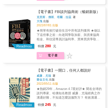
刻在石頭上的事情中，當你弄清對方真正想要
教授多年來於台大開課，累積實戰經驗，終於
擊目標轉移，化解一觸即發的戰況。 ● 「談判
的時候，一切都可以重新評估。有時候需要重
首度大公開課堂內容，以輕鬆詼諧的方式切
情境劇場」模擬各種談判情境，用沉浸式小劇
新審視自己能為談判帶來什麼。每個人都應該
入，指引何謂正向談判！ 《正向談判》從談判
【電子書】FBI談判協商術（暢銷新版）
場實例，讓讀者身歷其境所述的理論與知識。
擁有這本書，以便不斷參考。」──Claudia
策略與技巧、影響談判的個人因素到情境態
● 淺顯易懂且系統性地介紹談判基本觀念，釐
克里斯．佛斯、塔爾．拉茲
著
Strasbaugh
勢，將協商談判從一種「談判術」、「對立」
大塊
出版
清談判的概念，不被話術所迷惑。 ● 寫給最具
的層次，提升至「價值創造」、「互利共容」
2022/07/01 出版
人情味的台灣人，不是要咄咄逼人，而是有創
的境界，並帶你成為一位真誠領導者。 ▍【善
意的協商。 ◤本書適用於所有人，談判新手也
★簡單有效打破你生活中所有談判僵局 ★做以
用互惠原則，得到你應得的餅】 設定好底線，
不用害怕。學會談判技巧、能夠說服他人並獲
下這些事之前：向老闆爭取加薪、與房東協商
在對方讓步時也做出相對應的回應，進而達成
取所需，在與人溝通上將更有自信與把握。◢
租金、和信貸專員討論利率、買車買房爭取折
交易。 ▍【一起把餅做大，你好我好大家都
扣、哄不願上床的九歲小朋友乖乖睡覺
280
好】 不要放棄整合的機會，善用權宜合約打破
Readmoo
特價
元
&hellip;&hellip;一定要先看過本書，它將為你帶
僵局。 ▍【自己談不來，就尋求幫助】 找代理
來數百倍以上的回報。 ★熱銷全球，萬千讀者
人必須確定雙方目標相同，充分溝通與信任對
電子書
親身實證有效的談判技巧 ★Amazon、華爾街
方。 ▍【按捺不住心中怒火，請一定要穩定情
日報暢銷書 逆轉局勢、改變人生的談判術──從
緒】 不要讓生氣的談判對手得逞，將對方的攻
工作薪事到日常家務事都適用。 傳統的談判策
擊目標轉移，化解一觸即發的戰況。 ● 「談判
略，為什麼總是臨陣失靈？因為人類是不理性
【電子書】一開口，任何人都說好
情境劇場」模擬各種談判情境，用沉浸式小劇
的動物。談判沒有「公平」這回事；妥協是最
威廉．尤瑞
著
場實例，讓讀者身歷其境所述的理論與知識。
糟的談判──這些違反人類直覺的策略，並不是
樂金文化
出版
● 淺顯易懂且系統性地介紹談判基本觀念，釐
在學院課堂裡討論出來的，而是FBI用來與世界
2022/05/11 出版
清談判的概念，不被話術所迷惑。 ● 寫給最具
各地的綁匪、犯罪份子打交道，務求人質全身
★熱銷29年，Amazon 4.7星好評★ 聞名全球的
人情味的台灣人，不是要咄咄逼人，而是有創
而退的寶貴實戰經驗。而這些策略，在日常的
談判專家、哈佛知名教授 威廉．尤瑞經典之作
意的協商。 ◤本書適用於所有人，談判新手也
工作場合、家中也都適用。 本書作者克里斯‧佛
溝通好難，不知道怎麼說服對方？ 有效溝通說
不用害怕。學會談判技巧、能夠說服他人並獲
斯（Chris Voss）為身經百戰的人質談判專
服對方，就靠這一本！ & 生活中，常常遇到雙
取所需，在與人溝通上將更有自信與把握。◢
245
家，也是全球頂尖商學院得獎教師，他原先在
Readmoo
特價
元
方各持己見、僵持不下的情況。 & 夫妻為了家