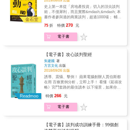
2019/08/09 出版
他們的問題」而錯失了機會 當對方因為本身面
重要的溝通，就是「與自己的談判」。 如果我
讓自己從心煩意亂的念頭中抽離。 二、【想好
史上第一本從「房地產投資」切入的頂尖談判
對的問題而造成談判上出現障礙時，協助對方
們能先從認同自己、認同人生開始，與自己達
B計畫，此路不通就轉彎】少怪別人，多靠
術，不僅犀利，而且實際&mdash;&mdash; 本
解決問題，並不代表刻意做好事或是利他主
成共識，就能進而認同別人，逐步為「讓別人
自己 即使無法與對方達成共識，也要有一個最
書作者參與過的商業談判，超過1000場； 輔導
義，而是談判者了解到，對方只有在不受任何
贊同你」預先鋪好路。最終，這種內在認同的
金石堂
佳替代方案做為下一步的行動方案，並從照顧
過的房地產投資案，超過93億新台幣； 單一個
限制的情況下，才有可能對己方做出更多的貢
方法不僅能提供新的生活方式，也能讓你妥善
270
75
折
特價
元
自己內心需求的角度出發。 三、【別拒絕人
案談判顧問費，更高達每年380萬！ 而他說：
獻。 原則6：不要讓談判是因為己方的出價遭
處理包括家庭、職場和世上所有的人際問題。
生，只要換個角度看待】少點不足，多點知
成功獲利之鑰，就在於「被動談判」！ ●你知
拒而結束 談判絕不要因為對方說了「不」之後
本書結合溝通學、談判術與心理學，教你先與
電子書
足 我們可能當不成人生的編劇，但可以選擇成
道什麼是「被動談判」嗎？ 很多人以為「擅長
就結束。有時遭到拒絕其實是因為其中有你忽
自己和好，重拾內心的平靜，才能更好的影響
為導演，拿回命運的主導權。如果我們能學會
談判」就是「很會講話」， 但事實上，一場成
略掉的選項，你未考慮到的對方需求，或者你
他人。更擴大來說，不只是與人的衝突，包括
為自己的人生負責，就不會凡事怨天尤人。
功的談判，關鍵常常在於你懂不懂得「不講
並未對某項議題做仔細及深入的探索。 原則
面對生命中的逆境也是如此，我們可以選擇回
四、【活在當下，接受就會帶來平靜】放開
話」！ 所以，「被動談判」的基本概念就在
【電子書】攻心談判聖經
7：認清「銷售」和「談判」之間的差別 銷售
應的方式，活出更好的自己。 哈佛談判專家教
煩憂，抓緊現在 我們很容易陷入過去不愉快的
於：讓對手覺得他是贏家，你就贏了！ 本書作
是在告訴別人你所提供的產品及服務的優點，
你「說服自己」的六大心法 一、【照顧自己，
朱建國
著
經驗，一心想著過往以及報復的快感，遲遲不
者以一個專業房地產投資人的身分，深入探索
專注於強調它們的強項，企圖藉由說服對方而
方言文化
出版
了解內在的感受】少點自責，多聽自己 把砲
肯放下。然而不管我們面對什麼衝突，那些終
人們潛意識中「影響決策」的因素， 並結合多
達成交易。 但在談判，你則是必須掌握另一方
2018/09/26 出版
口對外的談判，轉為關注自己的內心感受。從
將過去，沒有任何事情比「生命此刻的圓滿」
年來成功操盤兩岸房地產個案的深厚經驗，建
的利益、需求、優先選項、所受限制以及他們
局外人的角度觀察自己真正的想法與感受，能
誘導、震懾、擊倒！ 蘋果電腦創辦人賈伯斯都
更重要。 五、【尊重，是代價最低的讓步】
構出一套系統化的談判技巧。 只要掌握其中訣
對這一談判的看法。要建構出一個最高價值的
讓自己從心煩意亂的念頭中抽離。 二、【想好
在用 百條實例分析，立即上手！ 看懂《延禧攻
少點反擊，多點包容 我們常會站在自己的角度
竅，就能「攻無不克」，讓人生中的每場談判
協議，靠的並不是去說服對方的能力，而是傾
B計畫，此路不通就轉彎】少怪別人，多靠
略》宮鬥套路的最佳讀本 以下場景，如果你覺
解讀並判斷別人說的話。如果能設身處地，用
都徹底贏到骨子裡！ ●你想掌握「被動談判七
聽對方的能力。 ◎如何避免談判中因心理偏差
自己 即使無法與對方達成共識，也要有一個最
得熟悉或很想知道解答，那麼你得注意了
對方的眼睛來看世界，如此，我們聽到的就不
266
堂課」的精隨嗎？ 因為「攻心為上」，所以必
Readmoo
特價
元
而出現致命錯誤？ 就算是談判老手也會在準備
佳替代方案做為下一步的行動方案，並從照顧
&mdash;&mdash; ►► 加薪要求，如何讓老
只是「語言」，還包括對方的情感與言外之
須把腦袋歸零，把過時的假設拿掉！ 本書作者
或者執行談判時犯錯。畢竟，所有的人都會受
自己內心需求的角度出發。 三、【別拒絕人
闆愉快同意？ ►► 處理車禍紛爭，怎麼談才
意。 六、【願意付出，你會獲得更多】不爭
透過七個技術，結合案例分析，深入淺出帶你
到心理偏差的影響，導致思考邏輯偏離理性而
電子書
生，只要換個角度看待】少點不足，多點知
利己？ ►► 樓上漏水卻拒修，惡鄰居如何應
輸贏，大家共贏 施比受更有福。從互爭輸贏的
一步步深入談判的最高境界： 從「口才」轉移
使談判策略走樣。 本書的第二部分著眼於對談
足 我們可能當不成人生的編劇，但可以選擇成
對？ ►► 遇見死纏爛打推銷員，脫身關鍵是
解決方法提升到雙贏、甚至是三贏的目標，不
到「留白」；從「說服」轉移到「觀察與挖
判心理以及決策做精確的研究、分析，並將理
為導演，拿回命運的主導權。如果我們能學會
什麼？ ►► 客戶看似認可提案，回公司後就
僅能與自己達成共識，更容易與別人達成共
掘」； 從「語言」轉移到「行為語言；從「攻
論化為實用的工具，避免代價不斐的錯誤，同
為自己的人生負責，就不會凡事怨天尤人。
沒下文？ 有人的地方就有江湖。在人際互動如
【電子書】談判成功訓練手冊：99個創
識。
擊」轉移到「佈局」； 從「主導」轉移到「吸
時在對方犯錯時抓住機會予以制約──包括認知
四、【活在當下，接受就會帶來平靜】放開
此頻繁的現今，「與人打交道」是無法避免的