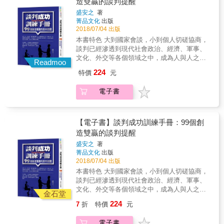
造雙贏的談判提醒
引」；從「占據主動」轉移到「製造被動」
偏差與情感偏差，以及針對自己或對方的偏
煩憂，抓緊現在 我們很容易陷入過去不愉快的
事情。無論是感情糾紛、勞資爭議、貿易競爭
&mdash;&mdash; 只要開始一步步走入被動談
盛安之
著
見，提出有效的策略。 ◎8種談判實戰技巧，
經驗，一心想著過往以及報復的快感，遲遲不
與外交衝突等，「談判行為」無時無刻都在我
菁品文化
出版
判的奇妙世界，就會發現自己站在一個更高的
協助你打好每一場勝仗！ 本書特別收錄一般談
肯放下。然而不管我們面對什麼衝突，那些終
們周遭進行，稍不注意，「結果」就會嚴重影
2018/07/04 出版
視野， 全盤理解人和人之間互為影響的關鍵，
判講座和書籍不太重視，卻和在真實世界中成
將過去，沒有任何事情比「生命此刻的圓滿」
響你我的生活。 ★談判失敗原因千奇百怪，不
洞悉人際局中的每一個談判場， 從此在高手如
本書特色 大到國家會談，小到個人切磋協商，
功談判息息相關的各種主題。這些建議均來自
更重要。 五、【尊重，是代價最低的讓步】
懂人性弱點是關鍵 《三國志．蜀書》曾云：
雲的商務談判中「無往不利」，百戰百勝！ 本
談判已經滲透到現代社會政治、經濟、軍事、
於眾多談判者的經驗，以及多年以來對於談
少點反擊，多點包容 我們常會站在自己的角度
「用兵之道，攻心為上，攻城為下；心戰為
書特色 【特色1】從「房地產談判」切入，教
文化、外交等各個領域之中，成為人與人之
判、策略、決策、心理學、經濟學各方面的系
解讀並判斷別人說的話。如果能設身處地，用
上，兵戰為下。」諸葛亮南征時，正是因為接
Readmoo
你最切身的「獲利」被動談判戰術，受用無
間，組織與組織之間，國家與國家之間相互交
統科學研究。 ．如何判別對方是否在說謊？ ．
對方的眼睛來看世界，如此，我們聽到的就不
受了馬謖的建言，以七擒七縱南蠻王孟獲的
224
特價
元
窮！ 房子通常是一個人一輩子為自己買的最昂
流溝通，達成共識不可或缺的工具。若想在談
如何說服那些不太願意配合的談判對象，同意
只是「語言」，還包括對方的情感與言外之
「攻心」戰術，最終使兩方交好。 談判是一場
貴產品，而多數人一生只有不到五次的買房經
判過程中旗開得勝並非易事，豐富的經驗，鮮
你的要求及提議？ ．如果你並無太大的決定
意。 六、【願意付出，你會獲得更多】不爭
心理戰，懂得「攻心」，才能有效影響對方、
電子書
驗&mdash;&mdash;這麼貴又這麼沒經驗，會
活的技巧當然必不可少。怎樣把你的主張變成
權，那麼，你應該如何去進行談判？ ．如何擴
輸贏，大家共贏 施比受更有福。從互爭輸贏的
控制對方，最終達到自己的目的。 本書作者朱
讓人在過程中充滿焦慮，因而下錯判斷、做錯
雙方的共識？怎樣提高談判力、說服力？ 談
大思考範圍，藉此掃除談判中難以察覺的盲
解決方法提升到雙贏、甚至是三贏的目標，不
建國是職場心理專家，長期從事人力資源管理
談判！然而，正因房產投資是一種無法標準化
判，是一項必須一磨再磨的藝術；是一種挑戰
點？ ．當對方失去理智，甚至陷入憤怒情緒
僅能與自己達成共識，更容易與別人達成共
工作的背景，讓他深諳「攻心」之道。在《攻
的大金額商品交易，所以有很多可影響人性的
性的工作，同時具有一定的趣味性和刺激性。
時，你該如何應對？ &hellip;&hellip;
【電子書】談判成功訓練手冊：99個創
識。
心談判聖經》中，他將從「情緒行為」及「溝
運作空間。至於「專業人士」與「門外漢」的
作為談判者，固然要仰仗自身的實力，但也要
造雙贏的談判提醒
通技巧」兩大面向著手，教你如何洞察對方心
差別，就在於懂不懂「談判」！換句話說，房
具備談判技巧和策略，尤其是心理博弈的策
理，並制訂相應策略，讓對方口服、心更服。
盛安之
著
地產談判是談判的極端，因為它最接近「零和
略。在本書中，作者借助99個致勝秘訣的分
★看穿情緒語言、洞悉性格習慣，「攻心」的
菁品文化
出版
遊戲」，不像其他談判場合，可以追求「共
析，全面介紹了談判中的心理技巧，讀完這本
致勝祕訣 為了在「心理攻防」的對決上贏得先
2018/07/04 出版
好」；房產談判的結果，通常成交價加一就是
書，你也能成為談判、說服的高手。
機，我們必須懂得「察言觀色」，從動作、表
本書特色 大到國家會談，小到個人切磋協商，
買方倒楣，減一就是賣方受傷。也因此，不管
情、語言及性格中，找到有利於談判結果的蛛
談判已經滲透到現代社會政治、經濟、軍事、
你從事什麼行業，都可以從本書中學息到如何
絲馬跡。 科學家已經實證：無論如何壓抑、偽
文化、外交等各個領域之中，成為人與人之
在零合遊戲的條件下完成談判的高超技巧
金石堂
裝，不自覺的「微反應」都會讓情緒露出馬
間，組織與組織之間，國家與國家之間相互交
&mdash;&mdash;如果在這樣極端的情況下，
224
7
折
特價
元
腳。只要學會解讀，就能加以操控。例如
流溝通，達成共識不可或缺的工具。若想在談
你都能讓雙方合意，那麼，未來無論面對任何
&mdash;&mdash; （1）面部表情只是寫在臉
判過程中旗開得勝並非易事，豐富的經驗，鮮
談判情況，也絕對能游刃有餘！ 【特色2】將
電子書
上的心情，不代表內心情緒毫無掩飾 ►►表情