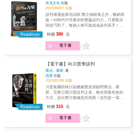
古今多少事，到司馬懿關公之死，吳魏分化結
布克文化
出版
結合具建設性的共識能力，也就是所謂的談判
握達到最高共識的談判方法。如運用自己的強
盟談判，盡付談判中！戰場、商場、職場、家
2025/08/07 出版
能力，才是你我在全球化社會中生存的必要條
項擬定選項、意識談判對象背後的人物、交換
庭，無論工作或生活，人生無處不談判！專文
件。 ¢關於「談判」的必知重點：‧了解談判的
談判溝通超業培訓師 鄭立德經典之作，暢銷再
條件的基本原則、要求對方讓步時的說服技
推薦劉必榮／東吳大學政治系教授、和風談判
三個誤解及三項成功原則‧面對高壓攻勢談判的
版！AI時代中培養你的雙贏談判力，只要觀念
巧……等。 第7章如何透過談判解決已發生的
學院創辦人朱幸兒／世邦魏理仕（CBRE）臺灣
三個重點‧五階段的事前準備‧破解五大談判基本
與技巧對了，每個人都可能成為談判高手！談
嚴重衝突。如不要錯過共識（和解）的機會、
董事總經理陳怡君／愛爾達電視創辦人暨董事
戰術 ¢內文架構：第1章了解「導致談判失敗的
判力，就是你的超能力！讓您專業精進，增加
從不同的窗口看待衝突（框架）、避免情緒失
380
長蘇晉川／欣台保經董事長 本書十大特色1. 化
Readmoo
特價
元
三個誤解」及「成功達成談判的三項原則」。
自信；解決問題，提升業績！幫您打開僵局，
控、降低對談判對象的期待……等。
繁為簡，生動有趣，易懂實用，具說服力！2.
第2章如何避免掉入二分法的陷阱、共識的偏
化險為夷；得到更多，創造雙贏！不了解人
提綱挈領、省時省力，輕鬆幫您的談判能力加
電子書
誤，及擺脫定錨效應的影響。第3章了解高壓攻
性，只能說遺憾。不懂得談判，就等著被
速升級！3. 文筆流暢，說理敘事，案例詳實，
勢的陷阱、固定模式的談判風格到其破解方
宰！ 從應徵面試、要求加(減)薪，到裁員或跳
現學現賣，即學即用！4. 協助您：勇於上桌談
式。第4章五階段的事前準備──掌握狀況、使
槽，從解決消費爭議，到面對客訴處理，從爭
判，笑著成交離開！5. 看電影學談判，「那些
命、強項、設定目標、BATNA。第5章掌握重
取保險理賠，到公共意外怎賠，談判，無所不
【電子書】向川普學談判
電影教我的談判人生」！6. 結合生活及工作上
點進行談判，有效管理整個談判流程。如「白
在！從諸葛亮赤壁之戰，吳蜀生死結盟談判，
喬治．羅斯
著
的真實談判案例分析！7. 談判理論與實務的結
臉•黑臉戰術」、「以退為進戰術」、「得寸進
古今多少事，到司馬懿關公之死，吳魏分化結
高寶
出版
合與運用！8. 精闢解析談判五大元素，將20個
尺戰術」、「最後通牒戰術」……等。第6章掌
盟談判，盡付談判中！戰場、商場、職場、家
2025/01/08 出版
談判致勝關鍵點，無縫接軌在現實生活中！9.
握達到最高共識的談判方法。如運用自己的強
庭，無論工作或生活，人生無處不談判！專文
川普集團前執行副總裁暨資深顧問喬治．羅
不只教授談判技巧，更要傳達正確的談判心態
項擬定選項、意識談判對象背後的人物、交換
推薦劉必榮／東吳大學政治系教授、和風談判
斯，完整公開川普談判之道，教你用最有效的
及談判價值觀！10. 不求全拿，但得更多，越談
條件的基本原則、要求對方讓步時的說服技
學院創辦人朱幸兒／世邦魏理仕（CBRE）臺灣
方式，談出雙方都滿意的局面！談判是一場沒
越有利！ 本書四大目標◆ 懂得談判：了解什麼
巧……等。 第7章如何透過談判解決已發生的
董事總經理陳怡君／愛爾達電視創辦人暨董事
有規則的遊戲，只要懂得善用策略，就能無往
是談判，如何準備談判，增強自己的談判能
嚴重衝突。如不要錯過共識（和解）的機會、
315
長蘇晉川／欣台保經董事長 本書十大特色1. 化
Readmoo
特價
元
不利！這本書是唐納．川普賴以致富的談判之
力！◆ 知彼知己：了解談判性格，採取更有效
從不同的窗口看待衝突（框架）、避免情緒失
繁為簡，生動有趣，易懂實用，具說服力！2.
道。而它最完美的執行者，正是川普集團前執
的方法，爭取更多利益！◆ 有效說服：學習同
控、降低對談判對象的期待……等。
提綱挈領、省時省力，輕鬆幫您的談判能力加
電子書
行副總裁暨資深顧問──喬治．羅斯。羅斯在真
理與傾聽，具備談判說服力，達成雙贏的終極
速升級！3. 文筆流暢，說理敘事，案例詳實，
人秀節目《誰是接班人》中展現無懈可擊的專
目標！◆ 創造雙贏：建立正確的談判心態及觀
現學現賣，即學即用！4. 協助您：勇於上桌談
業，成為明星談判專家。他深諳人性，擅長以
念，創造最大價值的協議！
判，笑著成交離開！5. 看電影學談判，「那些