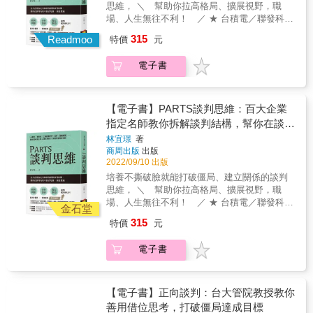
說「有人的地方就有江湖」。但我覺得其實應
出對方真正需求。＃用心交流與對方建立信任
思維， ＼ 幫助你拉高格局、擴展視野，職
該是說「有人的地方就要談判」。 看完本書，
關係，並先取得對方周圍眾人的支持，用真誠
場、人生無往不利！ ／ ★ 台積電／聯發科／
收穫滿滿，侯勳不只是談判大叔，也是談判大
態度來化解反對意見。&◤談判黃金原則◢任何
上海商業銀行／遠傳／裕隆集團&hellip;&hellip;
315
師。祝福侯勳這本書大賣，我相信這本書的讀
Readmoo
特價
元
一種經由談判產生的結果，當然都可以繼續談
超過300家企業、上萬名專業人士親身實證！
者，一定都會是談判的真正贏家。
判！&（更詳盡的談判策略與實踐應用，請詳閱
★ 從商業實戰到生活應用，最強分析工具「談
&mdash;&mdash;蔡志雄｜包租公律師 &
電子書
本書！）&&【本書特色】1.國際頂尖談判專家
判計畫表」，幫你精準診斷每一次談判 好評推
第一手教學，讓你從餐桌到戰場，都能達成有
薦── 林明樟｜連續創業家暨兩岸三地上市公司
利的談判！《時代》雜誌曾指出，「如果你正
指名度最高頂尖財報職業講師 黃鼎翎｜十分好
處於一場改變人生的關鍵談判，你會希望坐在
創意執行長／先勢集團共同創辦人 蘇益賢｜臨
【電子書】PARTS談判思維：百大企業
你身旁的就是賀伯．科恩！」賀伯身經千百
床心理師 ▍談判不是拚輸贏，而是好好喬事情
指定名師教你拆解談判結構，幫你在談判
戰，談判資歷50年，更是美國三屆總統御用談
你對談判的印象是什麼呢？是針鋒相對、互不
攻防中搶佔先機、創造雙贏
林宜璟
著
判智囊。現在，你有機會從他身上學到談判的
相讓？還是爾虞我詐、心懷鬼胎？談判，並非
商周出版
出版
精髓！他的經驗和專業知識將幫助你在談判桌
一定得要殺氣騰騰、無所不用其極只為了從對
2022/09/10 出版
上占據主導位置，迎來更大的成功。&2. 大師
方嘴裡多搶下一塊肉來。談判，是透過溝通和
培養不撕破臉就能打破僵局、建立關係的談判
級50年談判經驗淬鍊出的談判原則全收錄●談判
交換，讓彼此生活變得更美好。學習談判，不
思維， ＼ 幫助你拉高格局、擴展視野，職
的三個關鍵變數●該不該談判的重要提問●讓你
是為了佔人便宜，而是希望皆大歡喜。 ▍為什
場、人生無往不利！ ／ ★ 台積電／聯發科／
談出優勢的最佳攻略●你可以在談判中善用的14
麼應該多多談、主動談、好好談？ ◆ 該談卻沒
金石堂
上海商業銀行／遠傳／裕隆集團&hellip;&hellip;
種力量●規劃與掌握談判的最佳時程●如何找到
談的狀況比想像的多得多 ◆ 好好談不是穩贏，
315
特價
元
超過300家企業、上萬名專業人士親身實證！
贏得談判的蛛絲馬跡●認出非輸即贏的談判手
但是絕對可以提高成功率 ◆ 談判賺錢最快，談
★ 從商業實戰到生活應用，最強分析工具「談
法，避免受害●對手也可以是盟友，只要滿足對
下來的每一分錢都是淨利 ◆ 談判是機器無法取
電子書
判計畫表」，幫你精準診斷每一次談判 好評推
方需求●如何達成讓雙方都滿意的談判雙贏●電
代的關鍵能力 ◆ 談判讓你重新找回對生活的控
薦── 林明樟｜連續創業家暨兩岸三地上市公司
話談判的特點與成功技巧●「步步高升」找到能
制權 ▍利用PARTS談判思維幫助你拆解、解決
指名度最高頂尖財報職業講師 黃鼎翎｜十分好
解決你問題的層級●多點人性與個性，讓你談判
問題 ◆ P（人） &│每回合的談判有誰參
創意執行長／先勢集團共同創辦人 蘇益賢｜臨
【電子書】正向談判：台大管院教授教你
贏面大增&3.談判不是硬梆梆的文字話術，而是
與、有決定權的又是誰 ◆ A（談判籌碼）│參
床心理師 ▍談判不是拚輸贏，而是好好喬事情
活生生的心理戰術透過許多近在眼前的生活案
善用借位思考，打破僵局達成目標
與談判能帶來什麼價值、離開談判又有什麼損