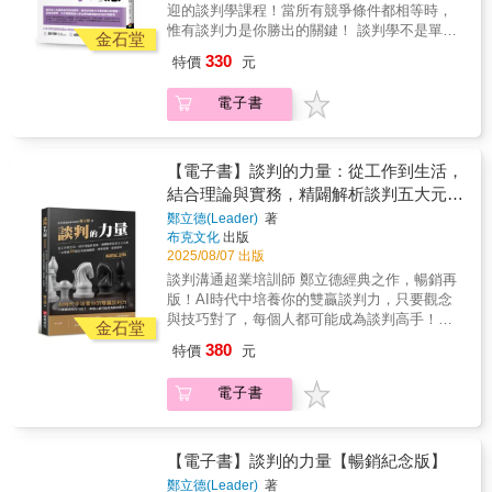
濟學變成容易駕馭的工具。成果就是一本富含
資訊、找到作決定的人、先發制人、限制對手
域最好的指南。」──私募基金Crestview
迎的談判學課程！當所有競爭條件都相等時，
現，算2,450，我們各退半步，怎麼樣？（打破
在談判中突然大發雷霆，如何應對？ 日本慶應
理論卻又實用的參考書。」──哥倫比亞法學院
空間、拉高自己姿態；還是要：把餅做大、爭
Partners的共同創辦人兼執行長∣貝瑞‧福爾特
惟有談判力是你勝出的關鍵！ 談判學不是單純
僵局）客人：好，成交。
義塾大學法學院教授、律師，同時也是哈佛大
金石堂
法律與商業榮譽教授、史丹佛法學院法律與商
取漂亮價格、突破僵局、順利成交、攻破對方
（Barry Volpert）
表面上的討價還價，或是互相欺瞞的技術，而
學國際談判學課程國際學術顧問的田村次朗表
業榮譽教授∣羅納德‧吉爾森（Ronald J.
330
特價
元
心防；在關鍵時刻提出對的問題，有助於你取
是解決問題、爭取最大利益不可欠缺的競爭
示，從前的談判學追求解決問題的方法，是對
Gilson）「無論你是商學院或法學院的新生、
得決定性的進展。 客人：最近生意怎麼
力。以哈佛法學院的「談判學」為立論基礎，
雙方都有利的「Win-Win」（雙贏）。不過在艱
財經界的資深專業人士，抑或是充滿好奇心的
電子書
樣？（探聽資訊）店員：景氣不好，業績很
加上現場聽證與調查分析得來的實際談判案
困膠著的對立中，堅守自己的利益，同時達成
讀者，想要了解登上頭條新聞的交易案背後的
差。客人：是喔……這個要1,000元？可以算便
例，教你立刻派得上用場的實用性談判入
共識的方法論也很重要。除了談判學的基礎方
運作原理，你的書架上都一定要有這本書。」
宜一點嗎？（爭取優惠）店員：買3組的話，
門。 ★日本亞馬遜網路書店5顆星好評！專文
法論，本書也具體說明如何應對談判對象的無
──摩根士丹利全球併購長∣史蒂芬‧蒙格
2,500元你可以接受嗎？（把餅做大、定錨效
推薦 ▎游梓翔 世新大學口語傳播系教授專業推
【電子書】談判的力量：從工作到生活，
理要求，一般人容易陷入的｢心理妥協點｣，以
（Stephen R. Munger）「所有的商業交易都蘊
應）客人：你知道嗎，另一家的價格比較低？
薦 ▎戚樹誠 臺灣大學商學研究所特聘教授│劉
結合理論與實務，精闢解析談判五大元
及社會心理學及各相關領域的研究成果。具備
含同一套簡單優雅的經濟學架構，無論是相對
（建立優勢）店員：這要看你重視的是品質還
必榮 東吳大學政治系教授 生活處處都在「談
結合具建設性的共識能力，也就是所謂的談判
素，一次學會20個談判致勝關鍵，現學
直白的收購案，或者是極為複雜的合併案。最
鄭立德(Leader)
著
是價格？（保護價格）客人：當然都要兼顧，
判、溝通、協商」，以對話取代對立，共識取
能力，才是你我在全球化社會中生存的必要條
佳交易能夠成交的關鍵就在於把焦點放在重要
布克文化
出版
現賣，即學即用
2,400元可以嗎。你應該會想做我的生意吧？
代勝負，解決問題就從談判開始！ 對方比你強
件。 ¢關於「談判」的必知重點：‧了解談判的
2025/08/07 出版
的經濟學驅動因子，不要被其他噪音干擾分
（心理戰術）店員：這樣吧，如果你刷卡，
勢怎麼談？為了達成業績，非向對方讓步不
三個誤解及三項成功原則‧面對高壓攻勢談判的
心。克勞斯納和蘇布拉曼尼安的著作是這個領
談判溝通超業培訓師 鄭立德經典之作，暢銷再
2,400加3%手續費是2,472元。不如你改成付
可？萬一對方要求大幅降價，該怎麼辦？對方
三個重點‧五階段的事前準備‧破解五大談判基本
域最好的指南。」──私募基金Crestview
版！AI時代中培養你的雙贏談判力，只要觀念
現，算2,450，我們各退半步，怎麼樣？（打破
在談判中突然大發雷霆，如何應對？ 日本慶應
戰術 ¢內文架構：第1章了解「導致談判失敗的
Partners的共同創辦人兼執行長∣貝瑞‧福爾特
與技巧對了，每個人都可能成為談判高手！談
僵局）客人：好，成交。
義塾大學法學院教授、律師，同時也是哈佛大
金石堂
三個誤解」及「成功達成談判的三項原則」。
（Barry Volpert）
判力，就是你的超能力！讓您專業精進，增加
學國際談判學課程國際學術顧問的田村次朗表
380
特價
元
第2章如何避免掉入二分法的陷阱、共識的偏
自信；解決問題，提升業績！幫您打開僵局，
示，從前的談判學追求解決問題的方法，是對
誤，及擺脫定錨效應的影響。第3章了解高壓攻
化險為夷；得到更多，創造雙贏！不了解人
雙方都有利的「Win-Win」（雙贏）。不過在艱
電子書
勢的陷阱、固定模式的談判風格到其破解方
性，只能說遺憾。不懂得談判，就等著被
困膠著的對立中，堅守自己的利益，同時達成
式。第4章五階段的事前準備──掌握狀況、使
宰！ 從應徵面試、要求加(減)薪，到裁員或跳
共識的方法論也很重要。除了談判學的基礎方
命、強項、設定目標、BATNA。第5章掌握重
槽，從解決消費爭議，到面對客訴處理，從爭
法論，本書也具體說明如何應對談判對象的無
點進行談判，有效管理整個談判流程。如「白
取保險理賠，到公共意外怎賠，談判，無所不
【電子書】談判的力量【暢銷紀念版】
理要求，一般人容易陷入的｢心理妥協點｣，以
臉•黑臉戰術」、「以退為進戰術」、「得寸進
在！從諸葛亮赤壁之戰，吳蜀生死結盟談判，
及社會心理學及各相關領域的研究成果。具備
鄭立德(Leader)
著
尺戰術」、「最後通牒戰術」……等。第6章掌