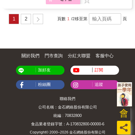
活的技巧當然必不可少。怎樣把你的主張變成
「身經百戰」歷練，化為最簡明的「系統化」
豐富的人往往有點自我中心，他們及時將感情
雙方的共識？怎樣提高談判力、說服力？ 談
創新談判技巧，精彩實用！ 本書作者自二十幾
透過表情流露，是想以這種方式來讓別人順著
判，是一項必須一磨再磨的藝術；是一種挑戰
歲進入房地產投資行業以來，一路從台灣發展
自己的心意走。遇到這樣的人，如果發現他的
性的工作，同時具有一定的趣味性和刺激性。
1
2
頁數
1
/2
移至第
頁
至中國大陸一線城市，除了善於觀察分析、深
表情起變化，不妨先暫時認同，以免讓談判發
作為談判者，固然要仰仗自身的實力，但也要
諳溝通脈絡，並且始終秉持「善良誠懇」的理
生不必要衝突。 （2）言語上的滿意只是幌
具備談判技巧和策略，尤其是心理博弈的策
性前提，因而始終深受投資人的信賴。十多年
子，不停抖動的雙腳才是真正心意 ►►交談
略。在本書中，作者借助99個致勝秘訣的分
來，他所承接的房地產投資個案無數，不僅總
時，聆聽者一副滿意的樣子，但雙腳卻不停抖
析，全面介紹了談判中的心理技巧，讀完這本
金額已超過93億新台幣，更在各界不斷邀請下
動，代表他對你的話題根本並不感興趣。想瞭
書，你也能成為談判、說服的高手。
陸續開班講授「被動談判」技巧，並被暱稱為
解談判對手的內心，不能只聽對方的話語，還
「談判大叔」的暱稱。而本書，就是其「系統
要觀察對方無意識的小動作。 （3）「隨便
關於我們
門市查詢
分紅大聯盟
客服中心
化」的結晶，更是他個人耗費兩年才完成的第
吧」、「你看著辦吧」，其實不是真的讓你放
一本著作，內容論述精闢，並納入兩岸實例講
手去做 ►►會這樣說的人往往有強烈的控制欲
解，連影響全球的美國貿易戰，也有深入分析
加好友
訂閱
望，很可能他們對於你的建議有自己的想法，
&mdash;&mdash;&mdash;書在手，就能輕鬆
但又不方便直接表達，這時最好能夠引導他說
掌握投資高手的談判心法，完整學會連川普總
出對他的真實想法，才能有利於進行協商。 此
統都在用的「被動談判術」！ 【特色3】以
粉絲團
追蹤
外，了解不同的人格特質，也能有效揣摩對方
「實際案例」分析，用真實故事詳述七大被動
心理，找出適合的談判策略，比方說
談判技巧應用，一看就懂！ 本書以作者的實戰
&mdash;&mdash; （1）善於處理且重視人際
聯絡我們
經驗為本，除了用「七堂課」來貫串「被動談
關係的人，易有不安全感 ►►這類人若是孤身
判」的精髓，並藉由一個又一個的真實案例來
公司名稱：金石網絡股份有限公司
一人，常常會不自覺地產生心理壓力，試著促
會
詳實說明七大技巧的用法與時機。從角色、心
成「一對一」的對談方式，能使其無法發揮優
統編 : 70832800
態、情勢的模擬，到對應態度、語氣、談判技
勢。 （2）自信心較強，有主見的人，通常喜
術的應用，都有完整的分析與說明，所以，只
食品業者登錄字號：A-170832800-00000-6
歡聽奉承話 ►►針對其驕傲自信的心理，準備
員
要「看故事」，就能跟著事情發展的過程，一
一些恰到好處的「恭維話」，能使其情緒高
Copyright© 2000–2026 金石網絡股份有限公司
步一步學會「搭舞台」、「掌握拉力」、「善