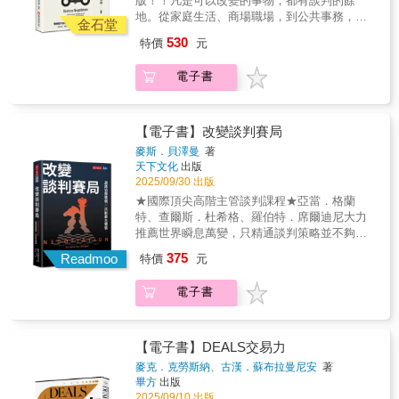
版！！凡是可以改變的事物，都有談判的餘
配偶溝通的每一個人。對人際影響力有興趣
地。從家庭生活、商場職場，到公共事務，只
者：想要學習「不戰而屈人之兵」，透過心理
金石堂
要與人接觸，幾乎都需要談判。精進談判能
透視與策略布局達成目標的人。讀完《商務談
530
特價
元
力，讓你於公於私無往不利！收錄83則在商場
判》可以學到：導正談判迷思：破除「辯贏就
及職場經常可接觸到的談判案例，並搭配行家
是贏家」或「準備周全就不會被嚇到」等常見
電子書
對該等案例之詳盡解析說明，讓你學得更廣更
錯誤觀念。完整的準備流程：學會談判前的8大
深。談判並非僅限於正式會議或國際事務，而
準備工作，包括確立目標、評估實力、規劃策
是「藉著說服與讓步，促使利害關係人接納己
略及選擇時間地點。實戰攻防技巧：掌握如何
意」的過程。本書能幫助您從根本導正談判迷
【電子書】改變談判賽局
「喊高價」、如何回應對手的「柔性回拒」，
思，將談判能力從「受蹂躪的羔羊」提升至
以及應對對手設置的「囚籠、壓力與陷阱」。
麥斯．貝澤曼
著
「卓越的談判者」。誰需要閱讀《商務談
天下文化
出版
溝通與結案：學習陳述、聆聽、發問與答覆的
判》？職場人士：需要向雇主要求加薪、向客
2025/09/30 出版
技巧，以及如何優雅地讓步並達成雙贏協議。
戶要求縮短票期或向供應商要求折價的業務、
《商務談判》可以幫我們解決：信心不足：透
★國際頂尖高階主管談判課程★亞當．格蘭
採購與經營者。一般大眾：在生活中需要向父
過「談判能力檢測」，讓您認清現狀並提供提
特、查爾斯．杜希格、羅伯特．席爾迪尼大力
母要求零用錢、向老師討論考試範圍，甚至與
升能力的具體路徑。容易情緒化：學習如何控
推薦世界瞬息萬變，只精通談判策略並不夠精
配偶溝通的每一個人。對人際影響力有興趣
制情緒，避免因「意志力競賽」導致談判破
準利用談判情境，才能真正改變賽局，取得優
375
者：想要學習「不戰而屈人之兵」，透過心理
Readmoo
特價
元
裂。被對方牽著走：辨識對手使用的技巧
勢新冠疫情徹底改變我們的互動方式。隨著供
透視與策略布局達成目標的人。讀完《商務談
（如：最後通牒、獅子大開口、白臉黑臉
應鏈中斷、線上會議興起與遠距合作成為常
判》可以學到：導正談判迷思：破除「辯贏就
電子書
等），並學會有效的反制之道。關係與利益的
態，談判的對象、內容、地點和方法都與從前
是贏家」或「準備周全就不會被嚇到」等常見
拉鋸：解決「想贏得交易卻怕傷了感情」的困
截然不同。雖然傳統的談判策略仍舊有效，但
錯誤觀念。完整的準備流程：學會談判前的8大
擾，實現真正的雙贏。本書特色：實戰導向：
還是需要根據不同的情境做出調整。本書作者
準備工作，包括確立目標、評估實力、規劃策
內含83個取自商場及職場的真實案例，並附有
貝澤曼是國際知名的談判專家，在哈佛商學院
【電子書】DEALS交易力
略及選擇時間地點。實戰攻防技巧：掌握如何
專家解析。自我檢測：提供30個言述的談判能
專為高階主管開設「改變賽局」課程，他發現
麥克．克勞斯納、古漢．蘇布拉曼尼安
著
「喊高價」、如何回應對手的「柔性回拒」，
力檢測表與20組情境的談判風格量表，讓您快
在談判中，獨特的情境會影響談判方式。在這
畢方
出版
以及應對對手設置的「囚籠、壓力與陷阱」。
速定位自己的強弱項。東西合璧：取材自現代
本書中，你可以學到：1. 辨別文化、經濟、政
2025/09/10 出版