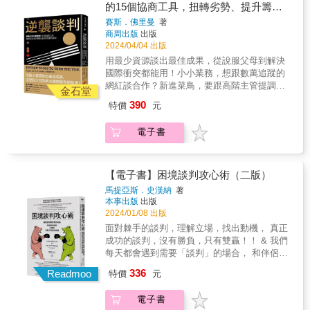
景、經驗閱歷、專業領域或個人興趣為何，它
客戶就夜不成眠嗎？身處小蝦米對上大鯨魚的
先計畫會有用嗎？ ●談判者除了考量所有當事
的15個協商工具，扭轉劣勢、提升籌
&&持續追求個人和職業生涯的發展成長。
籌碼，卻又能讓對方不失顏面，甚至變得與你
們達成目標的工具。」 &mdash;&mdash;杜維
不僅提供豐富的理論方法，更透過深入分析經
談判場合，權力關係不對等的高壓情境讓你不
者的利益與相關法律之外，有必要考量道德問
&&&7.理解多元文化&&觀看不同國家和文化背
碼，達成你想要的結果！
更親近，是一門藝術。不論是在職場、學校、
賽斯．佛里曼
著
克（Carol Dweck），《心態致勝》作者 「50
典電影場景，提供生動真實的案例及實用的知
知如何應對嗎？ 教授協商術超過二十年的賽
題嗎？ &hellip;&hellip; & 本書透過心理學、政
景的電影，加深對文化差異的價值觀理解，提
商周出版
出版
家庭，談判都「無所不在」。親子之間的溝
年來，尤瑞在世界各地以其獨一無二的經歷提
識與技巧，使讀者能更加理解並應用談判溝通
斯・弗里曼知道，面對日常生活和職場上的溝
治科學、經濟學、歷史、社會學、人類學、法
升跨文化溝通與談判能力。提高跨文化溝通和
2024/04/04 出版
通、購物時的討價還價、租屋時的租賃協議、
供協助，幫助那些因巨大歧異而看不到和平到
的技巧和策略．面對職場及日常生活的挑戰，
通難題，若只談原則遠遠不夠，明確直接、實
律、賽局理論、囚徒困境、決策科學、政策規
國際合作能力。增進對多元文化社會的敏感度
向公司爭取加薪升遷，乃至所有商業合作都是
用最少資源談出最佳成果，從說服父母到解決
來的人們。在這本標誌性的著作中，他將自己
提升個人生活品質，實現自己的目標和夢想。&
證有效的解題公式才是大家最需要的。 本書提
劃等領域的研究，全面介紹談判過程的概念框
及包容心。&&拓展跨國人際網絡和就業機會。
談判。學會更好的談判技巧，就能帶給你更好
國際衝突都能用！小小業務，想跟數萬追蹤的
所學到的整理成這部了不起的作品，內容非常
你，適合讀這本書嗎？莫懷疑，別猶豫，翻開
供十五個能迅速上手的協商工具，帶領讀者在
架和行為方法，讓我們評估在特定情況下談判
&無論在職場上或是日常生活中，良好的談判溝
的生活品質。優勢談判，是你創造合作共贏的
網紅談合作？新進菜鳥，要跟高階主管提調
實用，同時非常觸動情感。我愉快又驚艷地一
書，讓我們一起進入充滿神奇魔力、比真實生
談判道路上見招拆招，讓你迅速理清自己的理
金石堂
時，做什麼是有意義的。書中並總結了近代人
通技巧非常重要。本書內容清晰、易懂，發人
法寶、成就事業的利器。本書集結了世界第一
薪？新創公司，要請手擁鉅額的投資人贊助
口氣將《創造可能》看過，未來也一定會反覆
活還寫實的電影世界吧！記得找到書上分享的
想條件排序、對方的核心需求，並推導出豐富
類行為變化的研究，藉由歷史和時事的案例來
390
特價
元
深思並提供具體的實踐建議，幫助讀者「開心
的談判大師羅傑．道森數十年的成功談判經
你？如果談判籌碼不對等，該怎麼逆轉劣勢，
重讀其中智慧！」 &mdash;&mdash;法勒
七部正版好電影，搭配本書一起觀看，遨遊徜
的解決問題方案！ Q：客戶提出非常緊迫的交
分析最困難的談判問題。 & 【你是知識控嗎？
看電影，有效學溝通，輕鬆會談判」，快速增
驗，整理出64種優勢談判的秘訣，透過大量淺
達成你想要的結果？說服父母養貓、讓經營衰
（Bruce Feiler）《人生轉折點》，（Life is in
徉在閱讀電影的天空，樂趣無窮！
期，但又不能得罪，你該怎麼辦？ A：利益
關於牛津通識課】 用最簡明直白的方式，了解
進正確的談判溝通心態和技巧。&這本書適合所
電子書
顯易懂的例子，全面解析談判技巧，並針對不
退的公司捐款五倍、把冰箱賣給住在北極的人
the Transitions）作者 「如果我要上戰場（或
&rarr;了解客戶在乎的是什麼 &事實&rarr;確
現代人最需要知道的大問題。 牛津通識課
有希望學習與提升談判溝通能力，並渴望在職
同情境，制定了專門的談判方案，讓你在談判
&hellip;&hellip;只要用15個談判工具逆轉劣勢，
去國會）又只能帶一本書，這是我會帶在身上
認為什麼指定這個交期，找出滿足同樣利益的
（Very Short Introductions，簡稱VSI）是英國
場及生活中取得成功的人，無論讀者的職業背
中實現你所想要的一切，爭取自己理想中的人
再高的條件、再好的價格、再難說服的人都能
的書。尤瑞的新書匯聚艱辛獲得的祕訣，與最
替代方案 &選項&rarr;集思廣益尋找各種替代
牛津大學出版社（Oxford University Press）的
景、經驗閱歷、專業領域或個人興趣為何，它
生。
談成！一想到明天要面對超難搞的魔王級客戶
【電子書】困境談判攻心術（二版）
引人入勝的故事，是探討凡事都有可能的經典
方案 Q：家人不讓你養貓，該怎麼說服？ A：
系列叢書，秉持「為所有讀者提供一個可讀性
不僅提供豐富的理論方法，更透過深入分析經
就夜不成眠嗎？身處小蝦米對上大鯨魚的談判
大作。」 &mdash;&mdash;瑞普立（Amanda
利益&rarr;了解家人擔心的問題有哪些 &事實
馬提亞斯．史漢納
著
強且包羅萬千的工具書圖書館」的信念，於
典電影場景，提供生動真實的案例及實用的知
場合，權力關係不對等的高壓情境讓你不知如
Ripley），《修復關係的正向衝突》作者 「如
本事出版
出版
&rarr;確認如何解決過敏問題、環境問題，以及
1995年首次推出，多年來已出版近700本讀物，
識與技巧，使讀者能更加理解並應用談判溝通
何應對嗎？教授協商術超過二十年的賽斯・弗
果你在乎正在撕裂我們國家的歧異，你一定要
2024/01/08 出版
照顧責任問題 &選項&rarr;在慈善社團借養一
內容涉及歷史、神學、藝術、哲學、文學、醫
的技巧和策略．面對職場及日常生活的挑戰，
里曼知道，面對日常生活和職場上的溝通難
讀這本書，才能解決我們現今生活各方面所面
隻孟加拉豹貓，引起過敏的案例少，掉毛也較
面對棘手的談判，理解立場，找出動機， 真正
學、自然科學、政治等數十多種領域。每一本
提升個人生活品質，實現自己的目標和夢想。&
題，若只談原則遠遠不夠，明確直接、實證有
臨的棘手議題。我非常推薦！」
少 Q：想讓住在北極的人跟你買冰箱，你要怎
成功的談判，沒有勝負，只有雙贏！！ & 我們
書對應一個主題，由該領域公認的專家撰寫，
你，適合讀這本書嗎？莫懷疑，別猶豫，翻開
效的解題公式才是大家最需要的。本書提供十
&mdash;&mdash;瓊斯（Van Jones），社會創
麼賣？ A：利益&rarr;北極人需要一個儲存食物
每天都會遇到需要「談判」的場合， 和伴侶談
篇幅簡潔精煉，並提供進一步深度閱讀的建
書，讓我們一起進入充滿神奇魔力、比真實生
五個能迅速上手的協商工具，帶領讀者在談判
業家、作家及CNN節目主持人
的良好環境 &事實&rarr;冬天時把食物放在戶
判，針對生活費、孩子的教育問題或是誰該倒
議，確保讀者讀完後能建立該主題的專業級知
活還寫實的電影世界吧！記得找到書上分享的
336
道路上見招拆招，讓你迅速理清自己的理想條
Readmoo
特價
元
外，會凍得非常硬而無法食用 &選項&rarr;冰
垃圾、誰該洗碗掃地； 和子女談判，何時應該
識框架。 &
七部正版好電影，搭配本書一起觀看，遨遊徜
件排序、對方的核心需求，並推導出豐富的解
箱可以穩定控管食物溫度 Q：討厭的朋友要你
整理房間、何時應該做功課、何時應該上床就
徉在閱讀電影的天空，樂趣無窮！
決問題方案！Q：客戶提出非常緊迫的交期，但
電子書
周末去幫她搬家，要怎麼拒絕？ A：善用「正
寢； 和老闆談判，當我們想提早下班、想負責
又不能得罪，你該怎麼辦？A：利益&rarr;了解