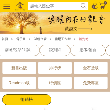
0
首頁
＞
電子書
＞
財經企管
＞
職場工作術
＞
談判術
溝通/說話/面試
談判術
思考/創新
新書出版
排行榜
金石堂版
Readmoo版
特價區
免費專區
暢銷榜