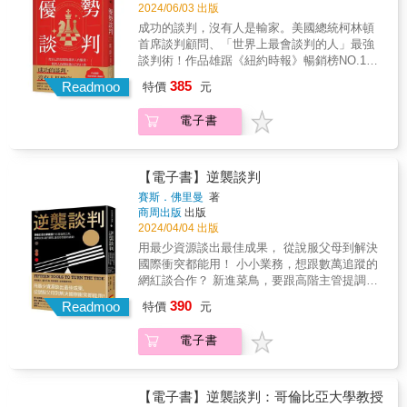
判進行了研究，為人們提供許多新流程來解決
利的標準？&hellip;&hellip; 第2章 生活中的談
影學溝通談判」的七大優勢1.激發潛能聚焦於
2024/06/03 出版
學就好了！ │關於底線│ 底線是畫在沙灘上
尋求雙贏，讓僵局走向更易化解的局面 勝利第
方式與技巧。&&提高自我意識和自我調整能
彼此的分歧和問題&mdash;&mdash;調停、建
判，無所不在 ．跳槽、辭職、求職的談判關鍵
觀察、理解和分析電影角色之間的互動，尋找
成功的談判，沒有人是輸家。美國總統柯林頓
的，不是刻在石頭上的。與其拚命想探知對方
三階 運用主持、協助、群體行動的能力，引入
力。學習在不同情境使用不同的談判溝通策
立共識、修復式正義、真相與和解委員會
為何？ ．非買到不可！避免落入弱勢的談判關
啟發、創意與靈感。提高對話技巧及增進人際
首席談判顧問、「世界上最會談判的人」最強
的底線，想辦法砍到底線，倒不如用更多資訊
第三方 從把人排除到兼容，從「我不能」到
略。增進自我情緒管理能力。&5.團體建立與團
&hellip;&hellip;，讓人們自行選擇採取何種有效
鍵？&hellip;&hellip; 第3章 談判桌上的攻防技
關係。學習從不同角度看待問題。增進同理心
談判術！作品雄踞《紐約時報》暢銷榜NO.1長
說服對方，讓對方自己願意調整底線。 │如何
「我可以」，組成功聯盟，創造三贏的整體效
隊或夥伴一起觀看電影，共同討論角色之間的
方式來協商談判。 & 打開牛津大學出版社最受
巧 ．談判出牌，用什麼句型最有效？ ．如何破
和情感智慧。&2.提升專業專注於觀察電影角色
達30週！通用汽車、全錄、IBM、哈佛醫學院
談薪資│ 不談「薪資」，談「待遇」。把跳槽
益 透過本書，尤瑞帶領大家以充滿好奇心、創
溝通方式，從中獲取多角度的見解和反饋。增
385
歡迎通識讀本， 用最簡明的方式一探人類談判
Readmoo
解對方的期待？化解對方的攻擊？
特價
元
的語言、非語言和情感表達，並分析其背後的
一致認證！入選普林斯頓大學、耶魯大學等頂
（辭職）變成是勞資雙方要共同面對的問題。
意、合作的方式，與利益不同的人建立持久的
進團隊合作與建立共識。提高團隊溝通和協作
的意義。 & 談判不必然是「雙贏」局面，講求
&hellip;&hellip; 第4章 如何讓談判優雅收場？
涵義。提高觀察和分析能力。學習應對不同的
尖大學指定讀物！【GAS口語魅力培訓®創辦
│如何選地點│ 人心是浮動的，因此要盡量在讓
協作關係，把彼此的路走寬、把餅做大，共同
效率。培養團隊的共同理解和共享價值觀。&6.
的是有效解決問題，讓事情「比以前好」。 &
．何時再見？可攻可守的「燜」字訣 ．如何優
電子書
溝通風格與技巧。提升解決問題的能力。& &3.
人、廣播主持人、銘傳大學傳播學院助理教
對方不容易落跑的地方進行談判。沒辦法轉身
創造充滿無限可能的世界！ 各界推薦 「讀完本
反思精進回顧自己在觀影學習過程中的成長和
一場好談判的神奇之處在於：能顧及每一方的
雅下桌，不至於撕破臉？&hellip;&hellip; &
學會技巧觀看電影並將角色之間的溝通方式應
授】王介安【Zen大的時事點評粉絲團版主】王
離開，心自然會定下來。 │不得不讓步怎麼辦│
書後，我更了解為何尤瑞的建議對我的談判這
收穫，並思考如何進一步提升自己的溝通技巧
需求、想要的東西和利益，盡可能讓各方都獲
用到現實生活中的談判或溝通場景。透過娛樂
乾任【早安財經文化發行人】沈雲驄【策略思
為讓步貼標籤，讓給對的人，讓步也能累積籌
麼有幫助，以及為什麼我們能夠做到當時所有
與應對能力。培養自我學習和自我提升的習
得自己想要的結果。我們如何概念化思考談判
方式學習溝通技巧。可模仿和應用在實際工作
維商學院院長】孫治華【全職交易人】梁展嘉
碼。 實用的QA集錦 升級你的談判即戰力 第1
【電子書】逆襲談判
人都以為不可能做到的事。任何人如果想學習
慣。&加強對自身行為及態度的反思和調整。
（談判的「科學」），取決於許多因素
或生活情境中。提供新的思維角度和解決問題
【諮商心理師、作家】陳雪如【知名專業企業
章 坐上談判桌之前要知道的事 ．談判到底可
談判藝術、如何找到解方等生活中的基本素
&&持續追求個人和職業生涯的發展成長。
賽斯．佛里曼
著
&mdash;&mdash;有什麼風險、有哪些當事
的方法。&4.自我調整嘗試模仿電影中不同角色
講師】黃永猛【鉑澈行銷顧問策略長】劉奕酉
不可能雙贏？ ．談判有沒有底線？什麼是贏與
養，一定要讀《創造可能》。」
&&&7.理解多元文化&&觀看不同國家和文化背
商周出版
出版
者、有多少議題、事件背景或使用手段
的溝通或談判風格，從中學習調整自己的表達
【臨床心理師】蘇益賢專業推薦！最好的談
利的標準？&hellip;&hellip; 第2章 生活中的談
&mdash;&mdash;桑托斯（Juan Manuel
景的電影，加深對文化差異的價值觀理解，提
2024/04/04 出版
&hellip;&hellip;，這些都決定了我們如何行動
方式與技巧。&&提高自我意識和自我調整能
判，不只可以得到勝利，更能夠贏得人心！．
判，無所不在 ．跳槽、辭職、求職的談判關鍵
Santo），哥倫比亞前總統及諾貝爾和平獎得主
升跨文化溝通與談判能力。提高跨文化溝通和
用最少資源談出最佳成果， 從說服父母到解決
（談判的「藝術」）： ●多方的複雜談判需要
力。學習在不同情境使用不同的談判溝通策
買東西殺價時，你要求的折扣，應該要比你預
為何？ ．非買到不可！避免落入弱勢的談判關
「希望不是策略，所以需要有尤瑞這樣的人幫
國際合作能力。增進對多元文化社會的敏感度
國際衝突都能用！ 小小業務，想跟數萬追蹤的
同時處理大腦、胃以及心？ ●如果談判達成協
略。增進自我情緒管理能力。&5.團體建立與團
期的折扣更大？．應徵工作時，應該爭取比自
鍵？&hellip;&hellip; 第3章 談判桌上的攻防技
助我們，在另一方只聽見反對聲音時，找到達
及包容心。&&拓展跨國人際網絡和就業機會。
網紅談合作？ 新進菜鳥，要跟高階主管提調
議了，如何確保各方會履行自己的承諾？ ●當
隊或夥伴一起觀看電影，共同討論角色之間的
己需求更高的薪水與福利？．賣房子的時候，
巧 ．談判出牌，用什麼句型最有效？ ．如何破
成協議的方法，在其他人除了衝突什麼也看不
&無論在職場上或是日常生活中，良好的談判溝
薪？ 新創公司，要請手擁鉅額的投資人贊助
談判中其他人採用糟糕的戰術來對付我們時，
溝通方式，從中獲取多角度的見解和反饋。增
390
當個不情願的賣方，才可以得到更好的成交價
Readmoo
解對方的期待？化解對方的攻擊？
特價
元
見之際，找到機會。如果你想重新感受好事可
通技巧非常重要。本書內容清晰、易懂，發人
你？ 如果談判籌碼不對等，該怎麼逆轉劣勢，
該怎麼辦？ ●「不計代價要贏」、「任何事都
進團隊合作與建立共識。提高團隊溝通和協作
格？．商場上談生意，為什麼你永遠不應該接
&hellip;&hellip; 第4章 如何讓談判優雅收場？
能發生，就讓《創造可能》做你的嚮導。」
深思並提供具體的實踐建議，幫助讀者「開心
達成你想要的結果？ 說服父母養貓、讓經營衰
可以談判！」、「各讓一步」、「如何與俄國
效率。培養團隊的共同理解和共享價值觀。&6.
受對方第一次的報價？．簽訂合約時，擬訂合
．何時再見？可攻可守的「燜」字訣 ．如何優
電子書
&mdash;&mdash;西奈克（Simon Sinek），
看電影，有效學溝通，輕鬆會談判」，快速增
退的公司捐款五倍、把冰箱賣給住在北極的人
人／中國人／法國人／美國人談判」，為何要
反思精進回顧自己在觀影學習過程中的成長和
約的那方，能夠佔據更大的優勢？你的一生
雅下桌，不至於撕破臉？&hellip;&hellip; &
《無限賽局》作者 「雙贏談判大師告訴我們該
進正確的談判溝通心態和技巧。&這本書適合所
&hellip;&hellip; 只要用15個談判工具逆轉劣
當心這些說法？ ●為什麼即便有正確的意圖和
收穫，並思考如何進一步提升自己的溝通技巧
中，至少需要經過上千次甚至上萬次的談判。
如何應用不可能、看似棘手的衝突來創造可能
有希望學習與提升談判溝通能力，並渴望在職
勢， 再高的條件、再好的價格、再難說服的人
行為，許多談判還是失敗了？ ●妥協真的是軟
與應對能力。培養自我學習和自我提升的習
談判，不是你死我活的零和遊戲，而是生活的
性。尤瑞和我一樣都非常相信我們具有轉變自
場及生活中取得成功的人，無論讀者的職業背
都能談成！ 一想到明天要面對超難搞的魔王級
弱的跡象嗎？ ●談判過程中變數很多，那麼事
【電子書】逆襲談判：哥倫比亞大學教授
慣。&加強對自身行為及態度的反思和調整。
一部分，如何在談判後各取所需，爭取有利的
己、和他人關係及這個世界的潛力，他給了我