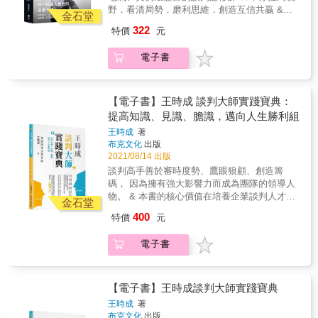
力於談判觀念與談判藝術的推廣。30餘年來，
被宰。」生活是一連串的談判：不論是買車、
恢復理智與平衡。控制自己的行為、恢復理智
野．看清局勢．磨利思維．創造互信共贏 &
不斷受邀在各公民營企業主講談判課程。他將
金石堂
加薪、購屋、重談租金，或是與另一半商量事
的方法，就是走進「包廂」。「包廂」指的是
『我希望每一個學過談判的人，都能一起把餅
多年的研究，以及在各界教學、交流的經驗，
情，本書將協助你創造成功協商。
322
特價
元
將自己抽離當下的情境與情緒，從宏觀的視角
做大， 使所有的衝突都像和風細雨一樣，輕鬆
彙總成本書。全書融合理論與實務，以西方的
觀察現在的局勢。如此一來就能讓自己冷靜，
解決。』──劉必榮 & 找工作、談薪資、商業合
正統理論為內容骨幹，將中國傳統兵學化為血
電子書
並專注在如何達成目標。準備好最佳替代方
作、人際衝突、看懂國際情勢&hellip;&hellip;
肉，拆解談判發生的條件與組成元素，並提供
案，可以讓你更容易冷靜下來。 & ◎第二步：
談判不只是謀略與技巧，更是人人都必須具備
豐富實例。從外交到兩岸、到商業、到勞資，
不要爭論，站在對方身邊 在自己恢復理智與平
的重要素養！ & 談判權威劉必榮教授帶你進入
劉教授帶領大家深入思考談判的邏輯與原理原
衡後，你也要讓對方冷靜。你必須化解他的負
談判的殿堂， 貫通理論與實務，成為遊刃有餘
【電子書】王時成 談判大師實踐寶典：
則，增加國際視野，提升戰略位置，獲得洞悉
面情緒，消除他的防備、恐懼、懷疑和敵意。
的談判高手！ & 談判不只是技巧，它也是一種
提高知識、見識、膽識，邁向人生勝利組
情勢的談判智慧。 & 從精采實例中帶出戰術，
傾聽對方，理解對方，卸下對方的戒備，創造
思維方式，更是一種「贏者不全贏、輸者不全
讓你迅速貫通，真正學到談判的精髓： & ‧為什
王時成
著
有利談判的氣氛。 & ◎第三步：不要拒絕，改
輸」的素養。談判不只是用來殺價或買賣，更
麼欠對方一份情，反而有助雙方關係？ ‧有哪種
布克文化
出版
變遊戲規則 當你創造了有利的談判氣氛後，你
多的時候，它在幫我們建立關係、解決衝突，
個性的人是不適合參加談判的？ ‧當你居於弱
2021/08/14 出版
需要避免再次衝突。讓對方專注在滿足雙方的
為事情找到最佳解方。學習談判，就是學習雙
勢，該出什麼「妙招」才能讓強者讓步? ‧為什
談判高手善於審時度勢、鷹眼狼顧、創造籌
利益，並且尋找達成雙方目標的方法。你必須
贏的做法。 & 劉必榮教授專研談判理論，並致
麼刻意引爆衝突，反而能成為談判的切入點？ ‧
碼， 因為擁有強大影響力而成為團隊的領導人
改變遊戲規則，突破築起的高牆、轉移攻擊，
力於談判觀念與談判藝術的推廣。30餘年來，
為什麼超級房仲每次接到委託案，都要對方先
物。 & 本書的核心價值在培養企業談判人才，
然後破解對方詭計。 & ◎第四步：不要施壓，
不斷受邀在各公民營企業主講談判課程。他將
金石堂
找別人？ ‧澳洲聯航如何用全面停飛，把「我的
同時協助讀者們具備 20%人生勝利組的關鍵能
搭建一座金橋 當你讓對方放下戒心，專注於進
多年的研究，以及在各界教學、交流的經驗，
400
特價
元
問題」變成「大家的問題」，化解僵局？ ‧會吵
力：【談判力】。 & 海峽兩岸企管名師 &王時
行解決問題的談判後，還必須解除他的懷疑，
彙總成本書。全書融合理論與實務，以西方的
的小孩有糖吃，但要抓準時機。這和北韓藉由
成 &畢生所學 傾囊相授 & & 政治、商務、職
引導他讓雙方達成具體的協議。你要在你們的
正統理論為內容骨幹，將中國傳統兵學化為血
電子書
擁核創造籌碼，有何相通之處？ ‧川普時代的財
場、社會、家族、夫妻、親子、朋友、採購、
利益之間，橫跨鴻溝，打造一座橋樑，並引導
肉，拆解談判發生的條件與組成元素，並提供
政部長穆努欽，如何代表自認天下最會談判的
銷售、法律等糾紛不斷，本書蒐集許多談判名
對方過橋。你要保住對方的顏面，並讓成果看
豐富實例。從外交到兩岸、到商業、到勞資，
總統，和民主黨打交道？ & ●談判無處不在 不
家案例，教你智慧地思考問題、運用靈活手腕
起來像是他的勝利。 & ◎第五步：不要升級，
劉教授帶領大家深入思考談判的邏輯與原理原
管從事什麼行業，不管你是在職場，還是在家
化解衝突解決問題。 & 書籍內容兼顧學理、實
【電子書】王時成談判大師實踐寶典
讓對方想清楚 即使你盡全力找出可能的途徑，
則，增加國際視野，提升戰略位置，獲得洞悉
庭，只要有不同的意見，就可能需要談判協
用性、完整性，具備易讀、易懂、易學、易用
對方還是拒絕，你可能會想以力量逼迫他同
情勢的談判智慧。 & 從精采實例中帶出戰術，
王時成
著
商。談判已經成了現代人必備的基本知識和能
四大特色，適合自學，或是作為企業培育談判
意。然而直接施加壓力的結果往往是遭受反
布克文化
出版
讓你迅速貫通，真正學到談判的精髓： & ‧為什