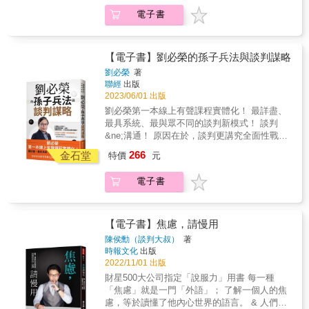
《孫子兵法》是知名的作戰兵書，「知己知
如何掌握談判技巧，臨機應變並順利達成雙贏
己有利的關鍵變數，談出一個好結果。&賀伯．
電子書
彼，百戰百勝」的典故便是源自於此。談判權
的局面！ & 談判的七大鐵則： 1.分析你的談判
科恩是經驗豐富的談判贏家，他的成功談判從
威劉必榮教授以多年實務經驗，結合《孫子兵
夥伴 2.有助於追求目標的清楚策略與戰術 3.藉
保險理賠到人質釋放，從說服自己兒子剪頭髮
法》思維及西方理論，將談判分為四階段，即
助正確的論述說服 4.在談判中取得主導權 5展
到搞定恐怖分子等等，歷經幾百種情境；他將
準備、布局、出戰和收尾。學會這套理論，就
現你的權力 6.破除所有抗拒 7.設法維持協議 &
【電子書】劉必榮的孫子兵法與談判謀略
五十年來的談判獲勝秘訣及如何規避風險，歸
算沒有好口才，也能在談判桌上致勝。 不過，
本書附錄設計了一份談判練習本，讓讀者可以
劉必榮
著
納出重點，於本書中獨家傳授，引導你一步步
到底要如何說，才能不戰而勝，甚至雙贏？ ▍
實際按表操作， 一步一步練習完成一場雙贏的
聯經
出版
贏得最大勝利──&◤談判前，請先問自己這3個
上司與我的意見不合時，如何說，才能達成共
成功談判。 &
2023/06/01 出版
問題◢記住，只有「全部皆是」時，才應該進
識？ 孫子說「上下同欲」，在談判之前，要先
劉必榮第一本線上有聲課程實體化！ 最詳盡、
行談判！ 在此特定狀況下，我能否自在舒適地
了解對方的需求及在意的點，談判才有意義，
最具系統、最與眾不同的談判新模式！ 談判
進行談判？ 談判能滿足我的需求嗎？ 此次談判
否則只是浪費時間。 ▍對方沒有談判意願，該
&ne;溝通！ 原因在於，談判更講究全面性戰
所獲得的利益，值得我耗費精神和時間嗎？
如何開啟對話？ 孫子說「利」，布局時要讓對
略。 談判大師融合東西方最經典理論， 教你用
&&◤當你準備好，歡迎光臨談判的世界◢不是
266
方願意談判，必須提出他要的「利」，或換另
金石堂
特價
元
《孫子兵法》，打造屬於自己的談判策略。
只有拿一手好牌才會贏，更重要的是，懂得分
一個角度，讓他產生「不談判不行」的危機意
《孫子兵法》是知名的作戰兵書，「知己知
析整體情況，掌握「有利的關鍵變數」、一眼
識。 ▍一個人的力量有限，該考慮結盟嗎？ 孫
電子書
彼，百戰百勝」的典故便是源自於此。談判權
認出談判小人，即使你手上沒有ACE同花順，
子說「諸侯之謀」，弱者結盟是求加分，強者
威劉必榮教授以多年實務經驗，結合《孫子兵
也能成為贏家！&▎有利的關鍵變數1──力量你
結盟是求不減分。談判時要記得團結力量大，
法》思維及西方理論，將談判分為四階段，即
伸手可及的力量，比你現在知道得還要多！作
有時三個臭皮匠就是勝過一個諸葛亮。 ▍有時
準備、布局、出戰和收尾。學會這套理論，就
者歸納出14種，舉例來說：＃競爭的力量，為
【電子書】焦慮，請慢用
橫生枝節，結束時出現預期外的資訊，如何應
算沒有好口才，也能在談判桌上致勝。 不過，
你擁有的事物創造出競爭態勢，想要你的東西
陳侯勳（談判大叔）
著
對？ 孫子說「軍有所不擊」，到了收尾階段，
到底要如何說，才能不戰而勝，甚至雙贏？ ▍
的人愈多，你的談判就會愈有價值。＃認同的
時報文化
出版
要記得自己的談判初衷，不要迷失方 向，追錯
上司與我的意見不合時，如何說，才能達成共
力量，如果你能讓別人認同你，像是相信你的
2022/11/01 出版
了目標，反而會輸掉原本有把握的議題。 無論
識？ 孫子說「上下同欲」，在談判之前，要先
專業素養、喜歡你的貼心服務、感受到你的同
財星500大公司指定「說服力」用書 每一種
是人際關係、職場工作、買賣交易等，談判無
了解對方的需求及在意的點，談判才有意義，
理與尊重，你的談判能力就會發揮到極大。＃
「焦慮」就是一門「外語」； 了解一個人的焦
所不在， 善用書中的例子，你也能成為遊刃有
否則只是浪費時間。 ▍對方沒有談判意願，該
堅持的力量，談判時要堅守不退，拿出毅力、
慮，等於讀懂了他內心世界的語言。 & 人們
餘的談判高手。