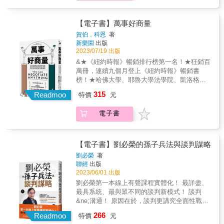
面否定三明治」── 分享你必須保護的利益
某項企畫或是想加薪的時候&hellip;&hellip; 和
客戶在乎的是什麼 &事實&rarr;確認為什麼指
&rarr;我周末必須照顧生病的媽媽 堅定解釋你婉
客戶談判，當我們想完成交易、想簽訂合約、
定這個交期，找出滿足同樣利益的替代方案 &
拒的理由&rarr;所以這個時間無法幫忙搬家 願意
想談妥互惠條件時&hellip;&hellip; & 絕大多數
【電子書】萬事好商量
選項&rarr;集思廣益尋找各種替代方案Q：家人
提出其他的協助&rarr;我可以幫你找找看網路上
的談判，我們都視為生活中的尋常， 那是因為
賀伯．科恩
著
不讓你養貓，該怎麼說服？A：利益&rarr;了解
的搬家資訊 地位不高、籌碼不多、名氣不響、
藉由多次嘗試，我們已在大腦裡建立了一套可
新樂園
出版
家人擔心的問題有哪些 &事實&rarr;確認如何
資金不夠&hellip;&hellip;全都不是問題， 15個
應付「普通狀況」的sop； 其實，談判的原則
2023/07/19 出版
解決過敏問題、環境問題，以及照顧責任問
迅速上手的談判工具，讓你一路見招拆招！ &
總是相同，無論你的談判對象是挾持人質者、
&★《紐約時報》暢銷排行榜第一名！★狂銷百
題 &選項&rarr;在慈善社團借養一隻孟加拉豹
你的伴侶，或是難搞的客戶&hellip;&hellip; 你
萬冊，連續九個月登上《紐約時報》暢銷書
貓，引起過敏的案例少，掉毛也較少Q：想讓住
總得嘗試摸索出最大的可能性。 談判之所以
榜！★哈佛大學、耶魯大學法學院、凱洛格商
在北極的人跟你買冰箱，你要怎麼賣？A：利益
變得困難，是因為我們沒有能力判斷對手或當
學院、華頓商學院、威斯康辛大學、加州大學
&rarr;北極人需要一個儲存食物的良好環境 &
315
下的情況。 或是因為缺乏資訊及談判技巧而變
Readmoo
特價
元
聖地亞哥分校、麥吉爾大學、加拿大英屬哥倫
事實&rarr;冬天時把食物放在戶外，會凍得非常
得不安， 也有可能是因為不確定的結果或對手
比亞大學、紐約哥大和芝加哥大學等一流名校
硬而無法食用 &選項&rarr;冰箱可以穩定控管
的權力而心生恐懼&hellip;&hellip; & 作者身為
電子書
指定談判課！&&世界頂尖談判大師賀伯．科
食物溫度Q：討厭的朋友要你周末去幫她搬家，
德國警務人員、緝毒組成員與官方專業談判教
恩，歷任美國三任總統談判智囊，是制霸頂尖
要怎麼拒絕？A：善用「正面否定三明治」──
練， 曾經面對過無數次的困境談判。 他曾與綁
談判桌的人，身為談判專家的導師，教出無數
分享你必須保護的利益&rarr;我周末必須照顧生
架人質者、銀行搶匪與毒販談判。 他的談判對
一流談判人才，透過大師50年談判經驗淬鍊出
病的媽媽堅定解釋你婉拒的理由&rarr;所以這個
【電子書】劉必榮的孫子兵法與談判謀略
手跟他一樣都處於高度的緊張狀態， 而他總是
的談判原則，指導你磨練直覺，提升溝通與談
時間無法幫忙搬家願意提出其他的協助&rarr;我
劉必榮
著
能化險為夷，最後讓雙方達成和平協議。 & 他
判效率，讓你每次都達成協商目的，得到你想
可以幫你找找看網路上的搬家資訊地位不高、
聯經
出版
喜歡把談判對手視為「談判夥伴」，理由在
要的！&◤世界就是一個巨大的談判桌，需要談
籌碼不多、名氣不響、資金不夠&hellip;&hellip;
2023/06/01 出版
於，語言創造意識。 因為，每個與你談判的
判的情境無所不在！◢不管是工作還是生活，
全都不是問題，15個迅速上手的談判工具，讓
劉必榮第一本線上有聲課程實體化！ 最詳盡、
人，其實都是你在邁向令人滿意的協議之路上
需要談判的場景總是隨處可見，讓你不得不參
你一路見招拆招！&
最具系統、最與眾不同的談判新模式！ 談判
的夥伴。 & 在本書中，作者首次分享個人經
與其中。&以下場景你應該不陌生：& 面對要開
&ne;溝通！ 原因在於，談判更講究全面性戰
歷， 以在警界服務所遇到的各種刑案為例， 轉
你罰單的交通警察 想要加你房租的房東 拚命想
略。 談判大師融合東西方最經典理論， 教你用
化為日常生活中我們所遇到的各種「困境」，
266
要賣你東西卻又不提供真實資訊的銷售員&你怎
Readmoo
特價
元
《孫子兵法》，打造屬於自己的談判策略。
提供我們克服「困境談判」的實用祕訣， 以及
麼做？才能讓自己身處困境時，得以找出對自