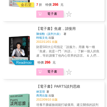
如何開啟對話？ 孫子說「利」，布局時要讓對
展現韌性，即使對手不馬上點頭，也會因為你
啊！其實經常說著同一種語言，卻又不是同一
266
方願意談判，必須提出他要的「利」，或換另
金石堂
的繼續進攻而動搖，堅持總是有回報。&▎有利
7
折
特價
元
國的，根本聽不懂彼此的焦慮。 所以在準備談
一個角度，讓他產生「不談判不行」的危機意
的關鍵變數2──時間＃不動聲色，不讓對方摸
判或溝通前，請先清空自己的焦慮。 你才能空
識。 ▍一個人的力量有限，該考慮結盟嗎？ 孫
透你的截止日期，或看出你正因為時間壓力而
電子書
出你的感官，準備好「下載」對方的焦慮，以
子說「諸侯之謀」，弱者結盟是求加分，強者
頭大。＃要仔細評估萬一超過時限要承擔多大
便說出對方聽得懂的語言。 & 說服&ne;講理，
結盟是求不減分。談判時要記得團結力量大，
風險，以衡量與掌握整個談判時程。＃耐心等
這個世界不會聽的！ 雙贏其實就是委屈，只有
有時三個臭皮匠就是勝過一個諸葛亮。 ▍有時
待，隨著時間推移，雙方力量及環境因素會改
學會聽懂並遙控對手的焦慮，你才算贏！ & 專
【電子書】焦慮，請慢用
橫生枝節，結束時出現預期外的資訊，如何應
變，有機會轉動局面。&▎有利的關鍵變數3──
業推薦 & 謝文憲｜企業講師、作家、主持人 蔡
陳侯勳（談判大叔）
著
對？ 孫子說「軍有所不擊」，到了收尾階段，
資訊＃你最好看起來懵懂無防備（但不輕易洩
志雄｜包租公律師 王介安｜GAS口語魅力培訓
時報文化
出版
要記得自己的談判初衷，不要迷失方 向，追錯
底），大家就愈容易為你提供相關訊息及建
&reg;創辦人 羅鈞鴻（小虎）｜知名講師、聲音
2022/11/01 出版
了目標，反而會輸掉原本有把握的議題。 無論
議。＃要會察言觀色、聽聲辨人，去捕捉對方
教練 林依柔｜聲音表達講師、作家 & 有一句話
財星500大公司指定「說服力」用書 每一種
是人際關係、職場工作、買賣交易等，談判無
隱藏在表情語言及行為背後的線索。＃愈早蒐
說「有人的地方就有江湖」。但我覺得其實應
「焦慮」就是一門「外語」； 了解一個人的焦
所不在， 善用書中的例子，你也能成為遊刃有
集到愈多關於對手的需求、限制、組織壓力等
該是說「有人的地方就要談判」。 看完本書，
慮，等於讀懂了他內心世界的語言。 & 人們
餘的談判高手。
資訊，你就愈有討價還價的能力。&▎一眼看穿
收穫滿滿，侯勳不只是談判大叔，也是談判大
啊！其實經常說著同一種語言，卻又不是同一
小人花招，退散！＃6大特徵：⑴一開始就提出
266
師。祝福侯勳這本書大賣，我相信這本書的讀
Readmoo
特價
元
國的，根本聽不懂彼此的焦慮。 所以在準備談
強硬要求或荒謬建議；⑵談判代表沒有實權無
者，一定都會是談判的真正贏家。
判或溝通前，請先清空自己的焦慮。 你才能空
法決策或讓步；⑶會突然發脾氣或裝軟弱哭
&mdash;&mdash;蔡志雄｜包租公律師 &
電子書
出你的感官，準備好「下載」對方的焦慮，以
泣，讓你傻眼與屈服；⑷你的讓步被他們看成
便說出對方聽得懂的語言。 & 說服&ne;講理，
軟弱；⑸不到最後決不讓步，即使讓步幅度也
這個世界不會聽的！ 雙贏其實就是委屈，只有
很小；⑹無視最後期限，截止日期在他心裡。
學會聽懂並遙控對手的焦慮，你才算贏！ & 專
【電子書】PARTS談判思維
＃3種應對：遇到談判小人，你可以⑴轉身離開
業推薦 & 謝文憲｜企業講師、作家、主持人 蔡
另謀發展；⑵跟他拚了；⑶從非輸即贏轉變為
林宜璟
著
志雄｜包租公律師 王介安｜GAS口語魅力培訓
互惠合作。&▎收穫談判雙贏果實！＃將談判重
商周出版
出版
&reg;創辦人 羅鈞鴻（小虎）｜知名講師、聲音
點從「戰勝對方」轉移到「解決問題」。＃試
2022/09/10 出版
教練 林依柔｜聲音表達講師、作家 & 有一句話
著從對方角度來看問題，帶著同理心傾聽，找
培養不撕破臉就能打破僵局、建立關係的談判