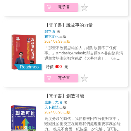
事》等七部好萊塢經典電影，解析影片中各項
又是什麼？ 化身銷售大師：以精彩、大膽的
電子書
人際溝通及談判的技巧運用。&本書特色★深入
表演來推銷構想。 放出合理化煙幕：用自己
分析電影場景★融合談判理論和溝通技巧實踐
的「標準表格」讓對方信以為真。 運用最省
★提供具體示例和練習★豐富的趣味元素和引
力原則：給對方必要的大量資訊，好讓他做出
人入勝的故事★強調正確的談判溝通心態和價
【電子書】說故事的力量
有利於己的選擇。 設下時間陷阱：誘導對方
值觀&專文推薦華人界談判大師、東吳大學政治
投入最多時間或金錢，投入愈多，愈難以放棄
鄭立德
著
系教授/劉必榮瀚草文創策略暨執行長/吳明憲&
布克文化
出版
交易。 打造廢物計畫：以對方無法接受的方
自序/戲如人生，人生如戲我從小就愛看電影，
2024/08/29 出版
案，讓他接受我方真正想要的方案。「羅斯是
特別喜歡在黑漆漆的電影院裡，一個人進入電
天生的談判好手，他面對手上的任何一場談
「那些不改變思維的人，絕對改變不了任何
影情節，身歷其境，冒險探索的感覺，在那個
判，都很清楚該怎麼進行、對方缺什麼、需要
事。」&mdash;&mdash;邱吉爾&本書由談判溝
有限的時空裡，彷彿暫時與現實世界脫勾隔
什麼，以及如何達成使命！」──唐納．川普
通超業培訓師鄭立德從《大夢想家》、《王牌
離，無憂無慮。長大後才發現，原來電影裡的
【專文推薦】談判權威 劉必榮 和風談判學院
對王牌》、《速食遊戲》、《高壓行動》、
400
主角們煩惱好多、生活好複雜，困難重重，而
Readmoo
特價
元
主持人、台北談判研究發展協會理事長、東吳
《刺激1995》、《最黑暗的時刻》、《婚姻故
且很真實（本書有五部電影是真人真事改
大學政治系教授
事》等七部好萊塢經典電影，解析影片中各項
編），真是印證了「戲如人生，人生如戲」這
電子書
人際溝通及談判的技巧運用。&本書特色★深入
句話。&從2019年4月1日起，我在
分析電影場景★融合談判理論和溝通技巧實踐
YouTube「鄭立德的談判溝通超業學院」頻道
★提供具體示例和練習★豐富的趣味元素和引
製作了一系列「鄭立德的談判電影101」影片，
人入勝的故事★強調正確的談判溝通心態和價
【電子書】創造可能
希望藉由談判電影的解析，帶給大家多些談判
值觀&專文推薦華人界談判大師、東吳大學政治
威廉．尤瑞
著
的觀念、知識和技巧。我的第一本書《談判力
系教授/劉必榮瀚草文創策略暨執行長/吳明憲&
天下雜誌
出版
就是你的超能力》也在同年出版，幫助讀者：
自序/戲如人生，人生如戲我從小就愛看電影，
2024/08/28 出版
不求全拿，但得更多，愈談愈有利。&無論談
特別喜歡在黑漆漆的電影院裡，一個人進入電
高度分歧的時代，我們都被困在分化對立中，
判、銷售或溝通，我們都希望能在最短的時間
影情節，身歷其境，冒險探索的感覺，在那個
毀滅性的衝突正在癱瘓我們處理重要事務的能
內：談判雙贏、成功銷售、有效溝通，呼應我
有限的時空裡，彷彿暫時與現實世界脫勾隔
力。 歧見不會因一紙協議一夕化解，但可以選
的前三本書：《談判力就是你的超能力》、