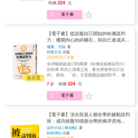
值，你必須先學會做好充分準備，技巧性的探
224
特價
元
／體會／想像你現在的&hellip;&hellip;心情（感
自我認同，並與人達成共識的6個步驟， 有效
聽出對方的相關訊息。 作者提倡一種稱為「調
受） ○ 換做是我，我也會跟你有同樣的
化解衝突與紛爭，充分圓滿自己與他人。 當面
查式談判」的情報蒐集技巧，能幫助你發現對
電子書
&hellip;&hellip;心情（感受） ○ 為什麼
對談判、對立、衝突或爭執時，最大的障礙並
方的利益、優先順序、需要以及可能存在的束
&hellip;&hellip;？ ○ 如何&hellip;&hellip;？ ○ 你
非對方有多難纏，又或是必須學會各種讓人心
縛──即使對方無意或不願意分享相關訊息。 原
認為&hellip;&hellip; ○ 你覺得&hellip;&hellip; X
服口服的說話術，事實上，我們往往才是自己
則1：不要只問發生了什麼事，還要問為什麼？
你總是（常常、每次）都&hellip;&hellip; X 你
最大的絆腳石。畢竟，要是不能說服自己，又
【電子書】從說服自己開始的哈佛談判
許多談判老手都認為傾聽對方的目的就是要找
一定又&hellip;&hellip; X 我認為&hellip;&hellip;
怎麼能期待說動別人？ 擁有三十多年豐富談判
力：搬開內心的絆腳石，與自己達成共
出他們的需求，然而有時問題的核心其實是在
X 我覺得&hellip;&hellip;
經驗的哈佛頂尖談判專家威廉‧尤瑞，在處理諸
於：對方為什麼有那個需求。 原則2：調節雙
識，就能讓別人贊同你（談判經典暢銷升
威廉．尤瑞
著
多各行各業的日常衝突、乃至國際紛爭的高難
方的利益而非需求 當談判雙方的需求互斥時，
時報文化
出版
級版）
度談判後，他發現人們應該進行最初、也是最
談判高手該做的事情，是做更深層的探究來找
2020/03/17 出版
重要的溝通，就是「與自己的談判」。 如果我
出雙方潛藏的利益。這個策略讓他們能夠對協
全球暢銷超過1300萬冊《哈佛這樣教談判力》
們能先從認同自己、認同人生開始，與自己達
議作更廣泛的思考，也會更有創意，來滿足雙
的前傳 和別人溝通之前，要先學會和自己談
成共識，就能進而認同別人，逐步為「讓別人
方的利益。 原則3：為本質不同的聯盟創造共
判。 因為，「你」才是最難說服的對手。 擁有
贊同你」預先鋪好路。最終，這種內在認同的
金石堂
同立場 根據「競合策略」，在同一時間和他人
三十多年資深談判經驗的專家， 歸納出能達到
方法不僅能提供新的生活方式，也能讓你妥善
224
7
折
特價
元
既合作又競爭是有可能的。即使是競爭者，你
自我認同，並與人達成共識的6個步驟， 有效
處理包括家庭、職場和世上所有的人際問題。
也可以靈活變通，從彼此的優勢與需求中尋求
化解衝突與紛爭，充分圓滿自己與他人。 當面
本書結合溝通學、談判術與心理學，教你先與
電子書
互補的空間，找出一同把餅做大的合作方式。
對談判、對立、衝突或爭執時，最大的障礙並
自己和好，重拾內心的平靜，才能更好的影響
原則4：把對方的要求視作機會 一般來說，在
非對方有多難纏，又或是必須學會各種讓人心
他人。更擴大來說，不只是與人的衝突，包括
面對對方所提出的要求時，談判者通常都會設
服口服的說話術，事實上，我們往往才是自己
面對生命中的逆境也是如此，我們可以選擇回
法拒絕對方的要求，但調查性的談判者在面對
最大的絆腳石。畢竟，要是不能說服自己，又
【電子書】頂尖投資人都在學的被動談判
應的方式，活出更好的自己。 哈佛談判專家教
對方提出要求時，卻會思考：「我能從他所提
怎麼能期待說動別人？ 擁有三十多年豐富談判
術：成功操盤93億新台幣的兩岸房地產
你「說服自己」的六大心法 一、【照顧自己，
出的要求中學到什麼？這個要求是否告訴了我
經驗的哈佛頂尖談判專家威廉‧尤瑞，在處理諸
了解內在的感受】少點自責，多聽自己 把砲
談判高手，教你「以退為進」的7堂協商
談判大叔 ( 陳侯勳)
著
對方的需求跟利益？我可以如何運用這個訊息
多各行各業的日常衝突、乃至國際紛爭的高難
口對外的談判，轉為關注自己的內心感受。從
財經傳訊
出版
獲利必修課
來創造及攫取價值？」 原則5：別因為「那是
度談判後，他發現人們應該進行最初、也是最
局外人的角度觀察自己真正的想法與感受，能