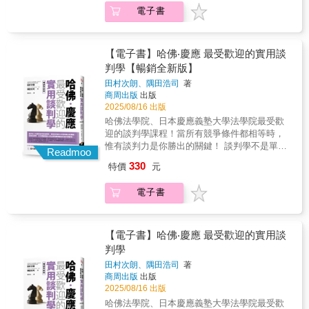
商先贏一半聰明的人不一定會談判；而懂協商
作、技術專利或併購案的盈利能力支付條款──
毫不猶豫地接納談判對手的首次提議，你務必
而這就為你開啟了降價的大門。/另外，我們在
電子書
何從經濟學的角度擬定理想的合約。從二手車
的人往往在財務和工作上更勝一籌，在生活上
是如何回應其中蘊含的經濟學根本原理。克勞
要與他討價還價！◎盡量不要利用電話談判，
生活和工作上難免需要跟過去有不愉快的人協
交易買賣到數十億美元企業併購，商學院教授
也比較吃得開。/例如，一般人習慣開門見山地
斯納說，如果能更了解這些表面之下的動態，
若有必要進行電話談判，你的準備要比對手更
商，一般人可能選擇硬著頭皮上場，而懂協商
與法學專家聯手，從現實生活的實際案例了解
問：「你們是否有更優惠的費率方案？」而懂
協商者就可以處理一開始沒那麼明顯的議題，
充分！◎如果你有權選擇談判語言，記住：永
的人會在一開始表明立場：「我們能不能放下
如何成為交易協議中的最大贏家，讓你在商業
協商的人更常用「請問如果要解約該找哪一
【電子書】哈佛‧慶應 最受歡迎的實用談
帶來更大的價值。」──史丹佛律師∣莫妮卡‧施
遠選擇自己最熟悉的語言。◎除非談判議程中
過去，只談未來？」因為：這問題暗示著，如
交易中獲取最大價值。專業推薦「克勞斯納和
位？」來開場，也更有機會為自己省下每月的
萊伯（Monica Schreiber）「如果你有興趣探討
的每一個議案都達成協議，否則應視為沒有任
判學【暢銷全新版】
果雙方想要取得任何進展，就要避免一直回顧
蘇布拉曼尼安的著作對於任何想要了解現實合
電信費用。因為：當你是一家企業的長期顧
交易的架構和協商為何不只是一場零和遊戲，
何一個議案達成協議。◎從事跨國談判或跨文
與當前協商無關的舊帳；而同意這個問題的
田村次朗、隅田浩司
著
約和交易的人來說，都是非常寶貴的參考資
客，企業很清楚與重視長期顧客的價值，通常
想知道老練的交易專家如何創造價值，這本書
化談判時，你必須具備這樣的認知與修養：
人，則傳遞出想要認真達成協議、向前邁進的
商周出版
出版
源。作者舉了許多有趣的實例，並且很有技巧
設有專員負責留住這樣的顧客，他們有權限提
一定要看。克勞斯納和蘇布拉曼尼安運用真實
（1）入國問禁，入境隨俗。（2）文化與文化
訊息。──────10大類、50個問題隨取即用
2025/08/16 出版
地運用基本的經濟學概念闡述它們。實務派會
供優惠。/ 當聽到一個超乎預算的價格，一般人
的交易案例涵蓋許多不同的產業，將複雜的經
之間，無所謂對或錯，也無所謂好或壞，它們
──────任何人都可以快速上手不論要：打探
哈佛法學院、日本慶應義塾大學法學院最受歡
得到許多真知灼見，但學者也可以藉此將自己
直覺反應：價格沒得談嗎？而對方幾乎都會順
濟學變成容易駕馭的工具。成果就是一本富含
只是不同而已！
資訊、找到作決定的人、先發制人、限制對手
迎的談判學課程！當所有競爭條件都相等時，
的理論修正得更好。」──諾貝爾經濟學獎得
著話回答：沒有。懂協商的人則會改成這麼
理論卻又實用的參考書。」──哥倫比亞法學院
空間、拉高自己姿態；還是要：把餅做大、爭
惟有談判力是你勝出的關鍵！ 談判學不是單純
主、哈佛大學教授∣奧立佛‧哈特（Oliver Hart）
問：議價空間有多少？因為：對方面對的不再
Readmoo
法律與商業榮譽教授、史丹佛法學院法律與商
取漂亮價格、突破僵局、順利成交、攻破對方
表面上的討價還價，或是互相欺瞞的技術，而
「這本書文字直白，大量援引真實案例，探討
是一個「是」或「否」問題，面對新提問，他
業榮譽教授∣羅納德‧吉爾森（Ronald J.
330
特價
元
心防；在關鍵時刻提出對的問題，有助於你取
是解決問題、爭取最大利益不可欠缺的競爭
了所有的交易──無論是生技公司與藥廠的合
們的回答幾乎被限縮在「很少」或「不多」，
Gilson）「無論你是商學院或法學院的新生、
得決定性的進展。 客人：最近生意怎麼
力。以哈佛法學院的「談判學」為立論基礎，
作、技術專利或併購案的盈利能力支付條款──
而這就為你開啟了降價的大門。/另外，我們在
財經界的資深專業人士，抑或是充滿好奇心的
電子書
樣？（探聽資訊）店員：景氣不好，業績很
加上現場聽證與調查分析得來的實際談判案
是如何回應其中蘊含的經濟學根本原理。克勞
生活和工作上難免需要跟過去有不愉快的人協
讀者，想要了解登上頭條新聞的交易案背後的
差。客人：是喔……這個要1,000元？可以算便
例，教你立刻派得上用場的實用性談判入
斯納說，如果能更了解這些表面之下的動態，
商，一般人可能選擇硬著頭皮上場，而懂協商
運作原理，你的書架上都一定要有這本書。」
宜一點嗎？（爭取優惠）店員：買3組的話，
門。 ★日本亞馬遜網路書店5顆星好評！專文
協商者就可以處理一開始沒那麼明顯的議題，
的人會在一開始表明立場：「我們能不能放下
──摩根士丹利全球併購長∣史蒂芬‧蒙格
2,500元你可以接受嗎？（把餅做大、定錨效
推薦 ▎游梓翔 世新大學口語傳播系教授專業推
【電子書】哈佛‧慶應 最受歡迎的實用談
帶來更大的價值。」──史丹佛律師∣莫妮卡‧施
過去，只談未來？」因為：這問題暗示著，如
（Stephen R. Munger）「所有的商業交易都蘊
應）客人：你知道嗎，另一家的價格比較低？
薦 ▎戚樹誠 臺灣大學商學研究所特聘教授│劉
萊伯（Monica Schreiber）「如果你有興趣探討
判學
果雙方想要取得任何進展，就要避免一直回顧
含同一套簡單優雅的經濟學架構，無論是相對
（建立優勢）店員：這要看你重視的是品質還
必榮 東吳大學政治系教授 生活處處都在「談
交易的架構和協商為何不只是一場零和遊戲，
與當前協商無關的舊帳；而同意這個問題的
直白的收購案，或者是極為複雜的合併案。最
田村次朗、隅田浩司
著
是價格？（保護價格）客人：當然都要兼顧，
判、溝通、協商」，以對話取代對立，共識取
想知道老練的交易專家如何創造價值，這本書
人，則傳遞出想要認真達成協議、向前邁進的
佳交易能夠成交的關鍵就在於把焦點放在重要
商周出版
出版
2,400元可以嗎。你應該會想做我的生意吧？
代勝負，解決問題就從談判開始！ 對方比你強
一定要看。克勞斯納和蘇布拉曼尼安運用真實
訊息。──────10大類、50個問題隨取即用
2025/08/16 出版
的經濟學驅動因子，不要被其他噪音干擾分
（心理戰術）店員：這樣吧，如果你刷卡，
勢怎麼談？為了達成業績，非向對方讓步不
的交易案例涵蓋許多不同的產業，將複雜的經
──────任何人都可以快速上手不論要：打探
心。克勞斯納和蘇布拉曼尼安的著作是這個領
哈佛法學院、日本慶應義塾大學法學院最受歡
2,400加3%手續費是2,472元。不如你改成付
可？萬一對方要求大幅降價，該怎麼辦？對方