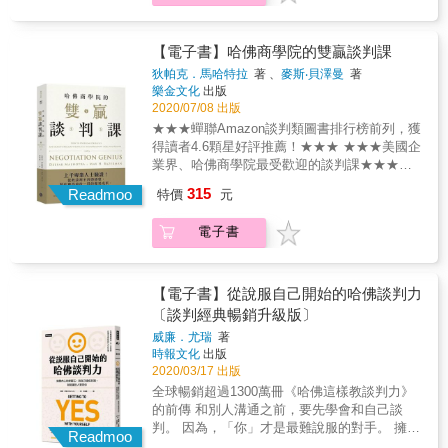
具表，讓談判不失焦 & 由兩岸上千企業指定的
即是內向者，但她證明了安靜、討厭衝突的人
處挑毛病，為反對而反對，我該怎麼辦？ 業務
談判名師李思恩，手把手傳授你基礎談判心法
也可以是很好的談判者。關鍵就在於了解自
部門接下大單，如何讓研發或生產單位願意配
和各種實用工具，針對不同對象剖析四大溝通
己，了解你真正的強項在哪裡，然後把這個強
合？ & 談判最怕的不是輸，而是擔心對方不
【電子書】哈佛商學院的雙贏談判課
風格，各個擊破。加上實戰案例，帶你了解職
項帶入談判中。
爽，走下談判桌。 所以，千萬不要只急著談成
場談判原則，創造無限利益，打造雙贏的永續
狄帕克．馬哈特拉
著 、
麥斯‧貝澤曼
著
交易、急著說服對方、急著想要贏！ 談判雙贏
樂金文化
出版
關係！ & 千家企業指定名師，陪你走出談判的
不是神話，也並非靠妥協與退讓換來的， 活用
2020/07/08 出版
一片天 & ‧「三要三不」原則： 一要提問找原
本書的「實戰布局」「實用工具」「實況問
因；二要同理找難點；三要引導入對策。 一不
★★★蟬聯Amazon談判類圖書排行榜前列，獲
答」，讓你在無止境的人生談判賽局中勝出！
一開口就建議；二不貶低原本喜好；三不語出
得讀者4.6顆星好評推薦！★★★ ★★★美國企
& ◤獨創超實用工具，讓你見招拆招◤ 「談判
威脅恐嚇。 & ‧練習以「體恤型」「探索型」的
業界、哈佛商學院最受歡迎的談判課★★★
一二三架構」，帶你設密碼、調頻道、開天
溝通方式，避免「批判型」回應 ○ 我能夠理解
★★★獲得國際衝突預防與解決協會「傑出圖
315
線、解bug、控音量、鋪軌道、查結構 ◎一個
Readmoo
特價
元
／體會／想像你現在的&hellip;&hellip;心情（感
書獎」★★★ ★★★《與成功有約》作者史蒂
認識：認識「關係的經營」比輸贏更重要 ◎二
受） ○ 換做是我，我也會跟你有同樣的
芬．柯維、領導學之父華倫．班尼斯等大咖重
種風格：熟悉運用「個人溝通風格」與「溝通
電子書
&hellip;&hellip;心情（感受） ○ 為什麼
磅推薦★★★ 我們通常以為， 「共識」，只要
回應風格」 ◎三項要件：預擬ABC談判架構工
&hellip;&hellip;？ ○ 如何&hellip;&hellip;？ ○ 你
坐上談判桌，理性溝通意向，就可以得到。 你
具表，讓談判不失焦 & 由兩岸上千企業指定的
認為&hellip;&hellip; ○ 你覺得&hellip;&hellip; X
有沒有想過，或許對方正在說謊？或正在氣頭
談判名師李思恩，手把手傳授你基礎談判心法
你總是（常常、每次）都&hellip;&hellip; X 你
上？ 一場談判，往往「非理性因素」與「心理
【電子書】從說服自己開始的哈佛談判力
和各種實用工具，針對不同對象剖析四大溝通
一定又&hellip;&hellip; X 我認為&hellip;&hellip;
偏誤」才是重點。 該怎麼扭轉乾坤，在不理性
〔談判經典暢銷升級版〕
風格，各個擊破。加上實戰案例，帶你了解職
X 我覺得&hellip;&hellip;
的世界裡進行理性談判？ 兩位哈佛商學院專精
場談判原則，創造無限利益，打造雙贏的永續
威廉．尤瑞
著
談判的知名教授，教你善用「思維習慣」和
時報文化
出版
關係！ & 千家企業指定名師，陪你走出談判的
「談判策略」，在任何談判中，取得雙贏的成
2020/03/17 出版
一片天 & ‧「三要三不」原則： 一要提問找原
果。 ◎若是對方不說真話、不掀底牌，如何進
因；二要同理找難點；三要引導入對策。 一不
全球暢銷超過1300萬冊《哈佛這樣教談判力》
行談判？ 人們都知道，談判過程中最重要的就
一開口就建議；二不貶低原本喜好；三不語出
的前傳 和別人溝通之前，要先學會和自己談
是獲得雙贏的成果，但事實上這卻並非易事。
威脅恐嚇。 & ‧練習以「體恤型」「探索型」的
判。 因為，「你」才是最難說服的對手。 擁有
想要在陌生、缺乏資訊的談判中創造或獲得價
Readmoo
溝通方式，避免「批判型」回應 ○ 我能夠理解
三十多年資深談判經驗的專家， 歸納出能達到