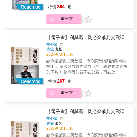
離，無憂無慮。長大後才發現，原來電影裡的
擇不要走向撕裂， 用轉化衝突的心態面對歧
《超業筆記》、《溝通表達勝經》，很開心能
364
主角們煩惱好多、生活好複雜，困難重重，而
Readmoo
特價
元
異，創造新的可能選擇！ 當代談判大師、哈佛
寓教於樂地將七部好電影寫在我的第四本書
且很真實（本書有五部電影是真人真事改
談判課程共同創辦人 重磅新作 管理大師、《恆
裡，希望你喜歡這本書，更希望因為看了書，
編），真是印證了「戲如人生，人生如戲」這
電子書
久卓越的修煉》作者 柯林斯 專文推薦
引發你對這幾部好片的興趣，馬上去找正版電
句話。&從2019年4月1日起，我在
✧✦✧✦✧✦✧ 世界變動速度加劇，自然帶來更
影好好完整地欣賞一番，這也是我寫這本書的
YouTube「鄭立德的談判溝通超業學院」頻道
多岐見與利益相左的碰撞， 衝突與分化處處都
初衷。看電影是一種感官的享受，讀好書是一
製作了一系列「鄭立德的談判電影101」影片，
在撕裂家庭、社群和社會，我們可以避免落到
種智慧的累積。&這本書，是給我兒子今年滿八
【電子書】利與贏：劉必榮談判實戰課
希望藉由談判電影的解析，帶給大家多些談判
這一步。 天災地變無法控制，人際衝突甚至戰
歲的生日禮物。更要獻給去年驟逝、已在天上
劉必榮
著
的觀念、知識和技巧。我的第一本書《談判力
爭卻可以由我們自己終結， 開啟全新可能性，
和老爸相聚的老媽，雖然我們無法再拿著我的
先覺
出版
就是你的超能力》也在同年出版，幫助讀者：
創造彼此繁榮共存的未來！ 享譽世界的國際談
新書合照。老媽我愛您，感謝您，您們一直都
2024/07/01 出版
不求全拿，但得更多，愈談愈有利。&無論談
判專家尤瑞，具有人類學家及調解者的雙重背
在。&前言/看電影學談判溝通這本書可以幫助
談判權威劉必榮教授，帶你洞悉談判的藝術與
判、銷售或溝通，我們都希望能在最短的時間
景，他認為「衝突是自然的」，是生活的一部
讀者更容易理解「看電影學談判溝通」的核心
技術， 讓談判成為你達成目的、獲取想要東西
內：談判雙贏、成功銷售、有效溝通，呼應我
分，各方不同立場的觀點與利益分岐，自然導
理念、實踐方法以及相應的好處和利益，並激
的工具！ 談判目的並不在於贏，而在於
的前三本書：《談判力就是你的超能力》、
致衝突無處不在，也不會消失。他的談判特點
發學習興趣。幫助讀者更具體理解如何透過
「利」。 談判若「贏而無利」，是沒有意義
《超業筆記》、《溝通表達勝經》，很開心能
287
著重從人類學家的思維與視角切入，找出創造
Readmoo
「看電影」來提升溝通技巧和談判時的應對能
特價
元
的； 反之，談判若「輸而有利」，則是可以接
寓教於樂地將七部好電影寫在我的第四本書
性、非傳統解方，來解決根深柢固的問題。
力，增進團隊合作，強化領導力，並實現個人
受的。 重疊的利益才是彼此關係能否黏著、長
裡，希望你喜歡這本書，更希望因為看了書，
1977年仍是哈佛人類學研究生的尤瑞，即獲邀
工作及生活的目標與成功。&本書的五大特色：
電子書
久維持的關鍵。 「我寫這本書的目的，是為讀
引發你對這幾部好片的興趣，馬上去找正版電
參與中東和談，開啟他接下來50年精實豐厚的
1.深入分析電影場景對於每一部電影，挑選其
者提供一個可以隨身攜帶的談判錦囊。 看過
影好好完整地欣賞一番，這也是我寫這本書的
談判經歷。1980年代，他協助美蘇政府降低核
中關鍵場景深入分析，包括：「角色的人物背
《劉必榮談判精華課》的人可以用這本書複
初衷。看電影是一種感官的享受，讀好書是一
戰風險；2010年代，他襄助哥倫比亞總統終結
景、性格與能力」、「角色之間的對話」、
習， 來不及看的人，可以馬上用這本書應
種智慧的累積。&這本書，是給我兒子今年滿八
【電子書】利與贏：劉必榮談判實戰課
內戰。尤瑞服務過的客戶除白宮和五角大廈，
「情境的營造」、「心理戰術」等。透過對電
急。」──劉必榮 破解談判實戰盲點，把談判變
歲的生日禮物。更要獻給去年驟逝、已在天上
劉必榮
著
更涵蓋數十家財星500大企業，處理各類勞資仲
影情節的分析，讓讀者從中學習談判溝通的心
成可學習的學問， 是一本可以隨身攜帶、立即
和老爸相聚的老媽，雖然我們無法再拿著我的
先覺
出版
裁、商業糾紛，以迄今日進行中的俄烏戰爭，
態、技巧、戰術和策略。&2.融合談判理論和溝
可用的談判錦囊！ ● 跳槽、辭職、求職的談判
新書合照。老媽我愛您，感謝您，您們一直都
2024/07/01 出版
都有他戮力效勞的身影。 我們未必要達成協
通技巧實踐分析電影並提供相關的談判理論和
關鍵為何？ ● 沒籌碼怎麼辦？如何創造籌碼？
在。&前言/看電影學談判溝通這本書可以幫助
談判權威劉必榮教授，帶你洞悉談判的藝術與
議，而要促成新的「yes」 尤瑞擔任共同作者
溝通技巧，將其應用到實際情境中，幫助讀者