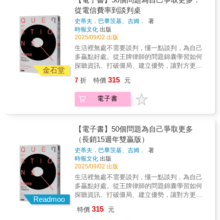
釐清的經濟學概念；將經濟學理論實際應用在
金上漲．向雇主要求調高薪資．向賣方要求降
要做沒有回報的讓步！◎儘可能不要與不具實
效談判概念。同樣精闢的是，他不僅說明這種
《黑寡婦》的播映與迪士尼發生合約糾紛、路
從電信費率到談判桌
真實的交易場景中。對商業和法律界的學生和
價．向供應商要求提前交貨◆談判的成敗取決
權的人談判。◎受談判對手尊敬遠比受其喜歡
調整過程的必要性，還示範如何以最佳方式進
威酩軒集團（LVMH）因疫情決定放棄收購蒂芙
專業人士來說，《DEALS交易力：從商業合約
於以下三項標準：．自身需要是否因談判而獲
史蒂夫．巴畢茨基、吉姆．
著
更重要。◎卓越的談判者視談判對手為問題解
行調整，最終成就這本傑作，教導我們靈活的
尼（Tiffany & Co.）所引起的訴訟、喬治‧諾克
設計到併購談判的8堂實戰課》都是不可多得的
得滿足？．談判過程是否富於效率？．談判之
時報文化
出版
決者。因此，他經常展現這樣的風格：對人溫
運用談判技巧。——羅伯特．席爾迪尼
羅斯和路易斯‧卡茨針對《費城詢問報》的所有
參考資源。交易力八大重點：1. 了解協商與議
2025/09/02 出版
後是否贏得對手信任？為了獲致談判之成功，
和，但對主題強硬；努力增進互信；以追求雙
（Robert Cialdini），《紐約時報》暢銷書《影
權而引發的爭執、國家廣播公司／維亞康姆針
價能力的基本框架。2. 解讀資訊不對稱與逆向
你必須具備以下三個條件：◎堅強的談判實力
生活裡無處不需要談判，懂一點談判，為自己
贏為目標。◎「贏家」是指自認為贏得談判的
響力》（Influence）作者我們現在生活的世界
對《歡樂一家親》最後三季跟派拉蒙影業公司
選擇的挑戰。3. 解決事前資訊不對等難題的機
（Power）書中解說如何正確地評估自身及對手
多贏點好處。從王牌律師的問題錦囊學習如何
人，「輸家」是指自認為輸掉談判的人。因
透過Zoom交流、迴避政治議題、擔心全球某地
協商，以及其他許多案例。事實上，商業交易
制。4. 如何處理道德風險與確認履約的狀況。
之實力，並透視提升自身實力之途徑。◎適切
探聽資訊、打破僵局、建立優勢，讓對方更有
此，只有雙贏才是真贏！◎每一件事均可談
工廠延誤將導致經濟災難。在這個新世界裡，
的形式非常多樣，但每一筆交易都有相同的目
金石堂
5. 如何經由合約保障投資。6. 長期合約該如何
的談判策略（Strategies）書中引介合作、壓
可能聽你的。──────問題，是策略性的進
判，但不要每一件事都談判；每一件事均可重
傳統的談判策略已不足夠。幸運的是，貝澤曼
標，或至少應該要有這樣的目標──使聯合價值
315
7
折
特價
元
做出適合的調整以因應商業環境的變化。7. 設
制、服從、迴避、妥協等五種策略，幫助你在
攻，也是攻擊性的防守──────問對問題，協
開談判，但不要每一件事都重開談判。◎不要
整理出因應當今挑戰的必要談判策略。這本不
最大化，並將價值平均分配給雙方。麥克‧克勞
計讓雙方都能保有價值的退場機制。8. 分析如
不同情境下選用適當的策略，實現談判目標。
商先贏一半聰明的人不一定會談判；而懂協商
毫不猶豫地接納談判對手的首次提議，你務必
可或缺的書籍為讀者提供成功的工具，是老手
斯納與古漢‧蘇布拉曼尼安援引了數十年的商業
電子書
何從經濟學的角度擬定理想的合約。從二手車
◎靈活的談判技巧（Tactics）書中解說聆聽、
的人往往在財務和工作上更勝一籌，在生活上
要與他討價還價！◎盡量不要利用電話談判，
和新手談判者的必讀佳作。——查爾斯．杜希
交易教學和顧問經驗，告訴讀者這個目標應該
交易買賣到數十億美元企業併購，商學院教授
發問、議價、說服、讓步等談判技巧，讓你確
也比較吃得開。/例如，一般人習慣開門見山地
若有必要進行電話談判，你的準備要比對手更
格（Charles Duhigg），《為什麼我們這樣生
如何達成，並透過清楚簡潔的文字，確立協商
與法學專家聯手，從現實生活的實際案例了解
切了解談判的攻防手法，而得以採行權宜措
問：「你們是否有更優惠的費率方案？」而懂
充分！◎如果你有權選擇談判語言，記住：永
活，那樣工作？》（The Power of Habit）作者
的基本框架，以及未使價值最大化而必須加以
如何成為交易協議中的最大贏家，讓你在商業
施。◆掌握談判心法，幫助你創造雙贏！◎不
協商的人更常用「請問如果要解約該找哪一
【電子書】50個問題為自己爭取更多
遠選擇自己最熟悉的語言。◎除非談判議程中
釐清的經濟學概念；將經濟學理論實際應用在
交易中獲取最大價值。專業推薦「克勞斯納和
要做沒有回報的讓步！◎儘可能不要與不具實
位？」來開場，也更有機會為自己省下每月的
的每一個議案都達成協議，否則應視為沒有任
（長銷15週年雙贏版）
真實的交易場景中。對商業和法律界的學生和
蘇布拉曼尼安的著作對於任何想要了解現實合
權的人談判。◎受談判對手尊敬遠比受其喜歡
電信費用。因為：當你是一家企業的長期顧
何一個議案達成協議。◎從事跨國談判或跨文
專業人士來說，《DEALS交易力：從商業合約
史蒂夫．巴畢茨基、吉姆．
著
約和交易的人來說，都是非常寶貴的參考資
更重要。◎卓越的談判者視談判對手為問題解
客，企業很清楚與重視長期顧客的價值，通常
化談判時，你必須具備這樣的認知與修養：
設計到併購談判的8堂實戰課》都是不可多得的
時報文化
出版
源。作者舉了許多有趣的實例，並且很有技巧
決者。因此，他經常展現這樣的風格：對人溫
設有專員負責留住這樣的顧客，他們有權限提
（1）入國問禁，入境隨俗。（2）文化與文化
參考資源。交易力八大重點：1. 了解協商與議
2025/09/02 出版
地運用基本的經濟學概念闡述它們。實務派會
和，但對主題強硬；努力增進互信；以追求雙
供優惠。/ 當聽到一個超乎預算的價格，一般人
之間，無所謂對或錯，也無所謂好或壞，它們
價能力的基本框架。2. 解讀資訊不對稱與逆向
生活裡無處不需要談判，懂一點談判，為自己
得到許多真知灼見，但學者也可以藉此將自己
贏為目標。◎「贏家」是指自認為贏得談判的
直覺反應：價格沒得談嗎？而對方幾乎都會順
只是不同而已！
選擇的挑戰。3. 解決事前資訊不對等難題的機
多贏點好處。從王牌律師的問題錦囊學習如何
的理論修正得更好。」──諾貝爾經濟學獎得
人，「輸家」是指自認為輸掉談判的人。因
著話回答：沒有。懂協商的人則會改成這麼
制。4. 如何處理道德風險與確認履約的狀況。
探聽資訊、打破僵局、建立優勢，讓對方更有
主、哈佛大學教授∣奧立佛‧哈特（Oliver Hart）
此，只有雙贏才是真贏！◎每一件事均可談
問：議價空間有多少？因為：對方面對的不再
Readmoo
5. 如何經由合約保障投資。6. 長期合約該如何
可能聽你的。──────問題，是策略性的進
「這本書文字直白，大量援引真實案例，探討
判，但不要每一件事都談判；每一件事均可重
是一個「是」或「否」問題，面對新提問，他
315
特價
元
做出適合的調整以因應商業環境的變化。7. 設
攻，也是攻擊性的防守──────問對問題，協
了所有的交易──無論是生技公司與藥廠的合
開談判，但不要每一件事都重開談判。◎不要
們的回答幾乎被限縮在「很少」或「不多」，
計讓雙方都能保有價值的退場機制。8. 分析如