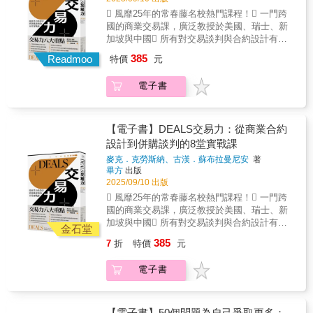
溝通與結案：學習陳述、聆聽、發問與答覆的
英美學者與中國古代典籍（如《孫子兵
治、人際關係、溝通模式與對方的行為等不同
 風靡25年的常春藤名校熱門課程！ 一門跨
技巧，以及如何優雅地讓步並達成雙贏協議。
法》），融合多元智慧。結構嚴謹：從基礎認
情境的影響2. 創造錨點、五五對分等傳統的談
國的商業交易課，廣泛教授於美國、瑞士、新
《商務談判》可以幫我們解決：信心不足：透
知、準備、氛圍營造到實戰議價與跨國談判，
判策略，並針對各種情境做出調整3. 利用文字
加坡與中國 所有對交易談判與合約設計有需
過「談判能力檢測」，讓您認清現狀並提供提
涵蓋談判全流程。心理戰術揭祕：深入剖析23
與視訊如何談判4. 如何提供附加條件，甚至改
求的企業主管、創業家，以及商業和法律相關
升能力的具體路徑。容易情緒化：學習如何控
種議價過程中的攻防手法（囚籠、壓力、陷
385
變談判賽局5. 遇到爭議情境與道德問題時該如
Readmoo
特價
元
的學生和專業人士的必讀經典。走進哈佛與史
制情緒，避免因「意志力競賽」導致談判破
阱），讓您在談判桌上深不可測。談判是現代
何解決本書能讓你突破傳統的雙贏迷思，跳脫
丹佛的大師講堂，揭開商業世界交易背後的思
裂。被對方牽著走：辨識對手使用的技巧
人的一種生活方式！我們從小到大，幾乎每天
認知偏見，並學會在不確定的環境中靈活應
電子書
維與結構！《DEALS交易力：從商業合約設計
（如：最後通牒、獅子大開口、白臉黑臉
都不自覺地，在從事許多大大小小的談判。．
變。無論是供應鏈協商、創業投資、銷售談
到併購談判的8堂實戰課》利用各種實例點出了
等），並學會有效的反制之道。關係與利益的
向父母索取零用錢．向老師要求縮小考試範
判，或職場溝通，都能運用這些方法，找出把
現實世界複雜交易的多樣性，這些實例包括微
拉鋸：解決「想贏得交易卻怕傷了感情」的困
圍．向異性朋友要求分手．向房東要求凍結租
價值最大化的全新方案。各界好評本書在談判
軟收購領英（LinkedIn）、史嘉蕾‧喬韓森針對
擾，實現真正的雙贏。本書特色：實戰導向：
【電子書】DEALS交易力：從商業合約
金上漲．向雇主要求調高薪資．向賣方要求降
方面的介紹不僅發人深省，還非常實用。貝澤
《黑寡婦》的播映與迪士尼發生合約糾紛、路
內含83個取自商場及職場的真實案例，並附有
設計到併購談判的8堂實戰課
價．向供應商要求提前交貨◆談判的成敗取決
曼是證據導向談判的奠基者，本書則在科學與
威酩軒集團（LVMH）因疫情決定放棄收購蒂芙
專家解析。自我檢測：提供30個言述的談判能
於以下三項標準：．自身需要是否因談判而獲
實踐之間搭建重要的橋梁。不僅能改善談判結
麥克．克勞斯納、古漢．蘇布拉曼尼安
著
尼（Tiffany & Co.）所引起的訴訟、喬治‧諾克
力檢測表與20組情境的談判風格量表，讓您快
得滿足？．談判過程是否富於效率？．談判之
畢方
出版
果，還能豐富人際關係。——亞當．格蘭特
羅斯和路易斯‧卡茨針對《費城詢問報》的所有
速定位自己的強弱項。東西合璧：取材自現代
2025/09/10 出版
後是否贏得對手信任？為了獲致談判之成功，
（Adam Grant），《紐約時報》暢銷書《隱性
權而引發的爭執、國家廣播公司／維亞康姆針
英美學者與中國古代典籍（如《孫子兵
你必須具備以下三個條件：◎堅強的談判實力
潛能》（Hidden Potential）作者這本傑出的書
 風靡25年的常春藤名校熱門課程！ 一門跨
對《歡樂一家親》最後三季跟派拉蒙影業公司
法》），融合多元智慧。結構嚴謹：從基礎認
（Power）書中解說如何正確地評估自身及對手
籍將幫助你駕馭現代談判的複雜性，教你如何
國的商業交易課，廣泛教授於美國、瑞士、新
協商，以及其他許多案例。事實上，商業交易
知、準備、氛圍營造到實戰議價與跨國談判，
之實力，並透視提升自身實力之途徑。◎適切
根據情境調整策略。貝澤曼是談判領域的開拓
加坡與中國 所有對交易談判與合約設計有需
的形式非常多樣，但每一筆交易都有相同的目
金石堂
涵蓋談判全流程。心理戰術揭祕：深入剖析23
的談判策略（Strategies）書中引介合作、壓
者和導師，他除了分享在談判桌上取得成功的
求的企業主管、創業家，以及商業和法律相關
標，或至少應該要有這樣的目標──使聯合價值
種議價過程中的攻防手法（囚籠、壓力、陷
385
7
折
特價
元
制、服從、迴避、妥協等五種策略，幫助你在
永恆原則，也針對當今獨特的挑戰提出見解，
的學生和專業人士的必讀經典。走進哈佛與史
最大化，並將價值平均分配給雙方。麥克‧克勞
阱），讓您在談判桌上深不可測。談判是現代
不同情境下選用適當的策略，實現談判目標。
使本書成為不可或缺的資源。——凱蒂．米爾
丹佛的大師講堂，揭開商業世界交易背後的思
斯納與古漢‧蘇布拉曼尼安援引了數十年的商業
人的一種生活方式！我們從小到大，幾乎每天
電子書
◎靈活的談判技巧（Tactics）書中解說聆聽、
克曼（Katy Milkman），《零阻力改變》
維與結構！《DEALS交易力：從商業合約設計
交易教學和顧問經驗，告訴讀者這個目標應該
都不自覺地，在從事許多大大小小的談判。．
發問、議價、說服、讓步等談判技巧，讓你確
（How to Change）作者貝澤曼精闢的指出，面
到併購談判的8堂實戰課》利用各種實例點出了
如何達成，並透過清楚簡潔的文字，確立協商
向父母索取零用錢．向老師要求縮小考試範
切了解談判的攻防手法，而得以採行權宜措
對涉及文化、政治、人際關係、經濟實力和溝
現實世界複雜交易的多樣性，這些實例包括微
的基本框架，以及未使價值最大化而必須加以
圍．向異性朋友要求分手．向房東要求凍結租
施。◆掌握談判心法，幫助你創造雙贏！◎不
通模式的全新情境，我們需要調整驗證過的有
軟收購領英（LinkedIn）、史嘉蕾‧喬韓森針對
【電子書】50個問題為自己爭取更多：