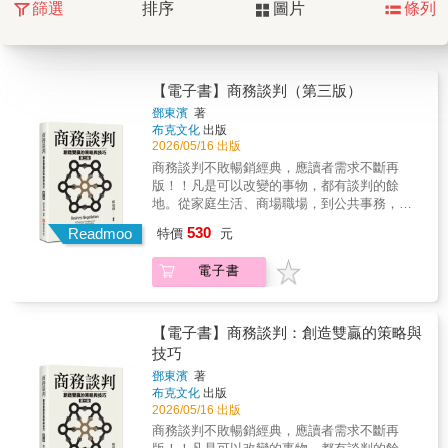
篩選
排序
圖片
條列
【電子書】商務談判（第三版）
鄧東濱
著
布克文化
出版
2026/05/16 出版
商務談判不敗暢銷經典，應讀者需求不斷再
版！！凡是可以改變的事物，都有談判的餘
地。從家庭生活、商場職場，到公共事務，只
要與人接觸，幾乎都需要談判。精進談判能
530
Readmoo
特價
元
力，讓你於公於私無往不利！收錄83則在商場
及職場經常可接觸到的談判案例，並搭配行家
電子書
對該等案例之詳盡解析說明，讓你學得更廣更
深。談判並非僅限於正式會議或國際事務，而
是「藉著說服與讓步，促使利害關係人接納己
意」的過程。本書能幫助您從根本導正談判迷
【電子書】商務談判：創造雙贏的策略與
思，將談判能力從「受蹂躪的羔羊」提升至
技巧
「卓越的談判者」。誰需要閱讀《商務談
鄧東濱
著
判》？職場人士：需要向雇主要求加薪、向客
布克文化
出版
戶要求縮短票期或向供應商要求折價的業務、
2026/05/16 出版
採購與經營者。一般大眾：在生活中需要向父
商務談判不敗暢銷經典，應讀者需求不斷再
母要求零用錢、向老師討論考試範圍，甚至與