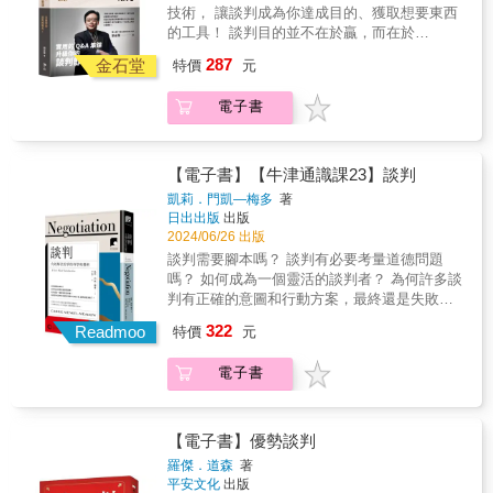
● 為什麼說底線其實只是一個迷思？ ● 談判地
讀者更容易理解「看電影學談判溝通」的核心
技術， 讓談判成為你達成目的、獲取想要東西
的《哈佛這樣教談判力》（Getting to Yes），
更熟悉理論與知識，學會如何在實際談判場景
點的選擇有什麼訣竅？ ● 就算要讓步，如何讓
理念、實踐方法以及相應的好處和利益，並激
的工具！ 談判目的並不在於贏，而在於
全球暢銷超過1,500萬冊，是哈佛大學法、商學
中應用這些技巧。&3.提供具體示例和練習讓讀
得漂亮，讓得有價值？每一次讓步都換東西回
發學習興趣。幫助讀者更具體理解如何透過
「利」。 談判若「贏而無利」，是沒有意義
院40年雙贏談判技巧的經典教材，訴求在各種
者可以透過模仿電影中的角色或情境，練習和
287
來？ 生活中談判無所不在，不是只有坐下來談
金石堂
「看電影」來提升溝通技巧和談判時的應對能
特價
元
的； 反之，談判若「輸而有利」，則是可以接
衝突中達成雙方都滿意的協議。在新作中，尤
應用所學的談判溝通技巧，更深入理解並掌握
簽約、講條件才叫談判，買賣雙方的心理攻防
力，增進團隊合作，強化領導力，並實現個人
受的。 重疊的利益才是彼此關係能否黏著、長
瑞總結多年談判經驗，提出一條全新的「通往
這些技巧。&4.豐富的趣味元素和引人入勝的故
也是一種無形的談判。談判權威劉必榮教授，
工作及生活的目標與成功。&本書的五大特色：
電子書
久維持的關鍵。 「我寫這本書的目的，是為讀
可能之路」（path to possible），主張我們要
事讓讀者在閱讀的過程中感到愉快和興奮，提
在這本書中以豐富的情境和QA，帶你釐清談判
1.深入分析電影場景對於每一部電影，挑選其
者提供一個可以隨身攜帶的談判錦囊。 看過
超越過往的談判設定，成為一個可能主義者。
高閱讀興趣，使讀者更願意學習並應用所學的
的目的，掌握雙方的心理攻防，制定戰略，見
中關鍵場景深入分析，包括：「角色的人物背
《劉必榮談判精華課》的人可以用這本書複
所謂的「可能」即是新的「yes」，代表人們可
知識與技巧。&5.強調正確的談判溝通心態和價
招拆招，帶你贏，更帶你得利。 │關於雙贏│
景、性格與能力」、「角色之間的對話」、
習， 來不及看的人，可以馬上用這本書應
釋放潛能，改變衝突形式，從毀滅性的爭鬥，
【電子書】【牛津通識課23】談判
值觀包括：同理、傾聽、尊重、公平、合作、
雙贏的真義是大家都感覺自己得到了一點東
「情境的營造」、「心理戰術」等。透過對電
急。」──劉必榮 破解談判實戰盲點，把談判變
變成富有成果的衝突和有建設性的協商談判，
讓步&hellip;&hellip;等，對於建立良好的溝通關
凱莉．門凱—梅多
著
西，雙方都覺得自己是贏家，這才是最好的結
影情節的分析，讓讀者從中學習談判溝通的心
成可學習的學問， 是一本可以隨身攜帶、立即
有創意地轉化看似難以排解的問題，創造意想
係，取得成功的談判結果，至關重要。&「看電
日出出版
出版
果。若雙贏等於均分，那何必學談判呢？學數
態、技巧、戰術和策略。&2.融合談判理論和溝
可用的談判錦囊！ ● 跳槽、辭職、求職的談判
不到的全新可能性，找出比解決問題更實際且
影學溝通談判」的七大優勢1.激發潛能聚焦於
2024/06/26 出版
學就好了！ │關於底線│ 底線是畫在沙灘上
通技巧實踐分析電影並提供相關的談判理論和
關鍵為何？ ● 沒籌碼怎麼辦？如何創造籌碼？
可持續的做法，將重點放在「轉化衝突」並精
觀察、理解和分析電影角色之間的互動，尋找
談判需要腳本嗎？ 談判有必要考量道德問題
的，不是刻在石頭上的。與其拚命想探知對方
溝通技巧，將其應用到實際情境中，幫助讀者
● 為什麼說底線其實只是一個迷思？ ● 談判地
煉為一句話，寫成如下等式： 創造可能的勝利
啟發、創意與靈感。提高對話技巧及增進人際
嗎？ 如何成為一個靈活的談判者？ 為何許多談
的底線，想辦法砍到底線，倒不如用更多資訊
更熟悉理論與知識，學會如何在實際談判場景
點的選擇有什麼訣竅？ ● 就算要讓步，如何讓
3 階 = 走上包廂 + 搭建黃金橋 + 引入第三方
關係。學習從不同角度看待問題。增進同理心
判有正確的意圖和行動方案，最終還是失敗
說服對方，讓對方自己願意調整底線。 │如何
中應用這些技巧。&3.提供具體示例和練習讓讀
得漂亮，讓得有價值？每一次讓步都換東西回
書中建構易於落實的談判框架、有力的溝通策
和情感智慧。&2.提升專業專注於觀察電影角色
了？ & 人人都在談判，它是一種決策形式，是
談薪資│ 不談「薪資」，談「待遇」。把跳槽
者可以透過模仿電影中的角色或情境，練習和
322
來？ 生活中談判無所不在，不是只有坐下來談
Readmoo
略、獨到的經驗敘事，以及豐富的真實案例，
特價
元
的語言、非語言和情感表達，並分析其背後的
一種互動和動態的人類發展過程。談判有不同
（辭職）變成是勞資雙方要共同面對的問題。
應用所學的談判溝通技巧，更深入理解並掌握
簽約、講條件才叫談判，買賣雙方的心理攻防
任何想要在職場、家庭、各類社群團體和世界
涵義。提高觀察和分析能力。學習應對不同的
的架構、理論和策略，當進行實際談判時，所
│如何選地點│ 人心是浮動的，因此要盡量在讓
這些技巧。&4.豐富的趣味元素和引人入勝的故
也是一種無形的談判。談判權威劉必榮教授，
各地艱難的衝突中有所突破的人，可依此鍛鍊
電子書
溝通風格與技巧。提升解決問題的能力。& &3.
有的模式都可能會發生變化，因為在談判領域
對方不容易落跑的地方進行談判。沒辦法轉身
事讓讀者在閱讀的過程中感到愉快和興奮，提
在這本書中以豐富的情境和QA，帶你釐清談判
可能性心態與想法，學會啟動、運用我們與生
學會技巧觀看電影並將角色之間的溝通方式應
中不存在理想的世界，沒有任何一套分析或行
離開，心自然會定下來。 │不得不讓步怎麼辦│
高閱讀興趣，使讀者更願意學習並應用所學的
的目的，掌握雙方的心理攻防，制定戰略，見
俱來的9種超能力。 勝利第一階 運用暫停、聚
用到現實生活中的談判或溝通場景。透過娛樂
為選擇能適用於全部情況。 & 傳統的談判概念
為讓步貼標籤，讓給對的人，讓步也能累積籌
知識與技巧。&5.強調正確的談判溝通心態和價
招拆招，帶你贏，更帶你得利。 │關於雙贏│
焦、拉遠的能力，走上包廂 積極主動創造空
方式學習溝通技巧。可模仿和應用在實際工作
認為這是一種競爭過程，各方都試圖將自己的
碼。 實用的QA集錦 升級你的談判即戰力 第1
【電子書】優勢談判
值觀包括：同理、傾聽、尊重、公平、合作、
雙贏的真義是大家都感覺自己得到了一點東
間，綜觀全局，從洞悉對方基本需求，拿下關
或生活情境中。提供新的思維角度和解決問題
利益最大化，或是採取「各讓一步」的妥協解
章 坐上談判桌之前要知道的事 ．談判到底可
讓步&hellip;&hellip;等，對於建立良好的溝通關
羅傑．道森
著
西，雙方都覺得自己是贏家，這才是最好的結
鍵第一步 勝利第二階 運用傾聽、創造、吸引的
的方法。&4.自我調整嘗試模仿電影中不同角色
決方案。過去幾十年來，許多不同學科都對談
不可能雙贏？ ．談判有沒有底線？什麼是贏與
係，取得成功的談判結果，至關重要。&「看電
平安文化
出版
果。若雙贏等於均分，那何必學談判呢？學數
能力，搭建黃金橋 換位思考，屏棄贏者全拿，
的溝通或談判風格，從中學習調整自己的表達