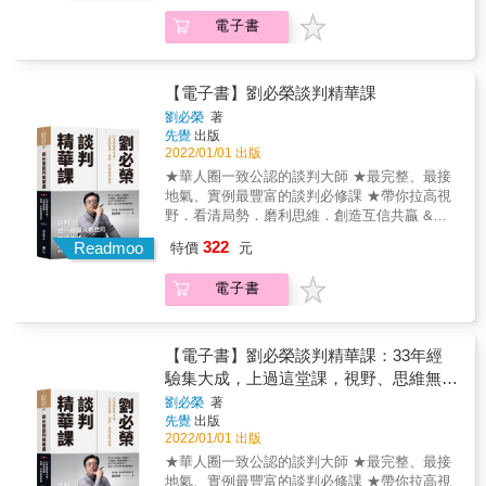
密蘇里州堪薩斯城不平靜的街頭擔任巡警，後
務分工、家庭支出吵架，誰也不讓誰。 難纏的
來一路爬昇成為FBI首席國際綁架談判專家，
電子書
客戶提出無理要求，還威脅要找你老闆。 努力
FBI可以隨時布署一萬名探員，但只有一人能擔
辛苦的工作，老闆卻不願意調漲你的薪水。 &
任國際綁架事件首席談判專家，而佛斯就曾多
當對方態度強硬，要如何扭轉局面、達成共
年擔任此重要職位。在《FBI談判協商術》一書
識？ 讓哈佛「談判專家」幫你，一開口，每個
【電子書】劉必榮談判精華課
中，佛斯將帶領你進入高風險談判的世界，並
人都說好！ & ✓同樣是說話，為什麼我們總是
劉必榮
著
進入FBI的談判思維，他們是如何運用這些協商
被拒絕？ & 想要另一半幫忙分擔家事，卻總是
先覺
出版
技巧，打贏每一場絕不能輸的仗，拯救生命，
被拒絕；想要跟老闆談加薪，卻總是不順利；
2022/01/01 出版
並避免災難性事件發生。 在這本實用指南中分
想要孩子乖乖寫作業，卻總是調皮搗蛋
★華人圈一致公認的談判大師 ★最完整、最接
享了九個基本原則，乍看違反人性直覺，卻簡
&hellip;&hellip; 當你說的話或是提議被對方拒
地氣、實例最豐富的談判必修課 ★帶你拉高視
單有效，光是改變說話的語氣、調整向對方提
絕，通常是因為以下幾種狀況： & 1. 你或對方
野．看清局勢．磨利思維．創造互信共贏 &
出的問題類型，就能令局勢翻轉，人生再也沒
都以直接的情緒做反應，雙方都在不理智的情
『我希望每一個學過談判的人，都能一起把餅
有談不成的事。這些談判技巧通過各式情境考
322
況下，進而無法溝通。 2. 對方認為你沒有用心
Readmoo
特價
元
做大， 使所有的衝突都像和風細雨一樣，輕鬆
驗，無數人士實證有效。既有刺激的FBI辦案故
傾聽，不了解他想要表達的意思。也可能因而
解決。』──劉必榮 & 找工作、談薪資、商業合
事，場景有海地的黑幫街頭，也有紐約布魯克
認定你不能理解他的感受。 3. 你或對方都沒有
電子書
作、人際衝突、看懂國際情勢&hellip;&hellip;
林險些釀成悲劇的銀行搶案；也有企業客戶如
專注在解決問題上，因此雙方的對話是無效
談判不只是謀略與技巧，更是人人都必須具備
何運用相關談判技巧讓利潤增加數百萬美元，
的。 4. 對方對你處於高度的戒備，不願意與你
的重要素養！ & 談判權威劉必榮教授帶你進入
MBA學生替自己爭取到更理想的工作，甚至為
合作。 5. 對方不能看清楚你們之間的利害關
談判的殿堂， 貫通理論與實務，成為遊刃有餘
人父母者也靠著佛斯的方法搞定孩子。無論你
【電子書】劉必榮談判精華課：33年經
係，因此拒絕接受你的提議。 & 這些原因，往
的談判高手！ & 談判不只是技巧，它也是一種
是家庭主婦，或是跨國企業執行長，只要需要
驗集大成，上過這堂課，視野、思維無限
往讓你得到的回答都是「不！」 & ✓有什麼方
思維方式，更是一種「贏者不全贏、輸者不全
溝通的地方，就需要談判的技巧。 佛斯曾經歷
寬廣
法可以讓你一開口，任何人都說「好！」 & 35
劉必榮
著
輸」的素養。談判不只是用來殺價或買賣，更
並參與完善和徹底改變聯邦調查局談判過程，
先覺
出版
年經驗談判專家，教你5個立即有效的超強步
多的時候，它在幫我們建立關係、解決衝突，
現在他可以幫助讀者在自己的生活中做同樣的
2022/01/01 出版
驟： & ◎第一步：不要回應，走進包廂冷靜 首
為事情找到最佳解方。學習談判，就是學習雙
事情。「綁匪其實跟商品交易員沒什麼兩樣，
先，要控制自己的行為。當局勢緊繃，衝突一
★華人圈一致公認的談判大師 ★最完整、最接
贏的做法。 & 劉必榮教授專研談判理論，並致
在這兩種情況下，你不是主動出擊，就是等著
觸即發的時候，不要回應對方的情緒，你必須
地氣、實例最豐富的談判必修課 ★帶你拉高視