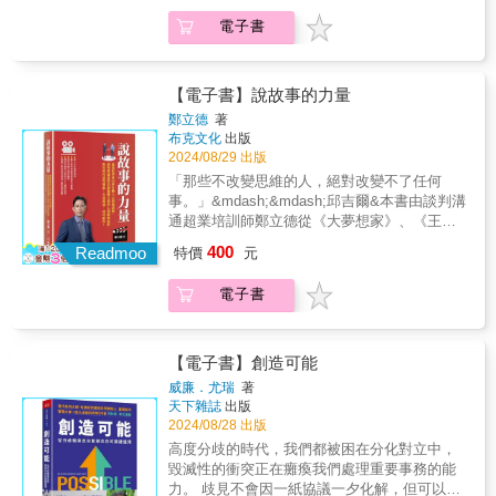
事》等七部好萊塢經典電影，解析影片中各項
又是什麼？ 化身銷售大師：以精彩、大膽的
電子書
人際溝通及談判的技巧運用。&本書特色★深入
表演來推銷構想。 放出合理化煙幕：用自己
分析電影場景★融合談判理論和溝通技巧實踐
的「標準表格」讓對方信以為真。 運用最省
★提供具體示例和練習★豐富的趣味元素和引
力原則：給對方必要的大量資訊，好讓他做出
人入勝的故事★強調正確的談判溝通心態和價
【電子書】說故事的力量
有利於己的選擇。 設下時間陷阱：誘導對方
值觀&專文推薦華人界談判大師、東吳大學政治
投入最多時間或金錢，投入愈多，愈難以放棄
鄭立德
著
系教授/劉必榮瀚草文創策略暨執行長/吳明憲&
布克文化
出版
交易。 打造廢物計畫：以對方無法接受的方
自序/戲如人生，人生如戲我從小就愛看電影，
2024/08/29 出版
案，讓他接受我方真正想要的方案。「羅斯是
特別喜歡在黑漆漆的電影院裡，一個人進入電
天生的談判好手，他面對手上的任何一場談
「那些不改變思維的人，絕對改變不了任何
影情節，身歷其境，冒險探索的感覺，在那個
判，都很清楚該怎麼進行、對方缺什麼、需要
事。」&mdash;&mdash;邱吉爾&本書由談判溝
有限的時空裡，彷彿暫時與現實世界脫勾隔
什麼，以及如何達成使命！」──唐納．川普
通超業培訓師鄭立德從《大夢想家》、《王牌
離，無憂無慮。長大後才發現，原來電影裡的
【專文推薦】談判權威 劉必榮 和風談判學院
對王牌》、《速食遊戲》、《高壓行動》、
400
主角們煩惱好多、生活好複雜，困難重重，而
Readmoo
特價
元
主持人、台北談判研究發展協會理事長、東吳
《刺激1995》、《最黑暗的時刻》、《婚姻故
且很真實（本書有五部電影是真人真事改
大學政治系教授
事》等七部好萊塢經典電影，解析影片中各項
編），真是印證了「戲如人生，人生如戲」這
電子書
人際溝通及談判的技巧運用。&本書特色★深入
句話。&從2019年4月1日起，我在
分析電影場景★融合談判理論和溝通技巧實踐
YouTube「鄭立德的談判溝通超業學院」頻道
★提供具體示例和練習★豐富的趣味元素和引
製作了一系列「鄭立德的談判電影101」影片，
人入勝的故事★強調正確的談判溝通心態和價
【電子書】創造可能
希望藉由談判電影的解析，帶給大家多些談判
值觀&專文推薦華人界談判大師、東吳大學政治
威廉．尤瑞
著
的觀念、知識和技巧。我的第一本書《談判力
系教授/劉必榮瀚草文創策略暨執行長/吳明憲&
天下雜誌
出版
就是你的超能力》也在同年出版，幫助讀者：
自序/戲如人生，人生如戲我從小就愛看電影，
2024/08/28 出版
不求全拿，但得更多，愈談愈有利。&無論談
特別喜歡在黑漆漆的電影院裡，一個人進入電
高度分歧的時代，我們都被困在分化對立中，
判、銷售或溝通，我們都希望能在最短的時間
影情節，身歷其境，冒險探索的感覺，在那個
毀滅性的衝突正在癱瘓我們處理重要事務的能
內：談判雙贏、成功銷售、有效溝通，呼應我
有限的時空裡，彷彿暫時與現實世界脫勾隔
力。 歧見不會因一紙協議一夕化解，但可以選
的前三本書：《談判力就是你的超能力》、