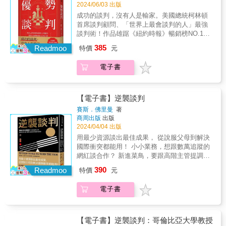
判進行了研究，為人們提供許多新流程來解決
利的標準？&hellip;&hellip; 第2章 生活中的談
影學溝通談判」的七大優勢1.激發潛能聚焦於
2024/06/03 出版
學就好了！ │關於底線│ 底線是畫在沙灘上
尋求雙贏，讓僵局走向更易化解的局面 勝利第
方式與技巧。&&提高自我意識和自我調整能
彼此的分歧和問題&mdash;&mdash;調停、建
判，無所不在 ．跳槽、辭職、求職的談判關鍵
觀察、理解和分析電影角色之間的互動，尋找
成功的談判，沒有人是輸家。美國總統柯林頓
的，不是刻在石頭上的。與其拚命想探知對方
三階 運用主持、協助、群體行動的能力，引入
力。學習在不同情境使用不同的談判溝通策
立共識、修復式正義、真相與和解委員會
為何？ ．非買到不可！避免落入弱勢的談判關
啟發、創意與靈感。提高對話技巧及增進人際
首席談判顧問、「世界上最會談判的人」最強
的底線，想辦法砍到底線，倒不如用更多資訊
第三方 從把人排除到兼容，從「我不能」到
略。增進自我情緒管理能力。&5.團體建立與團
&hellip;&hellip;，讓人們自行選擇採取何種有效
鍵？&hellip;&hellip; 第3章 談判桌上的攻防技
關係。學習從不同角度看待問題。增進同理心
談判術！作品雄踞《紐約時報》暢銷榜NO.1長
說服對方，讓對方自己願意調整底線。 │如何
「我可以」，組成功聯盟，創造三贏的整體效
隊或夥伴一起觀看電影，共同討論角色之間的
方式來協商談判。 & 打開牛津大學出版社最受
巧 ．談判出牌，用什麼句型最有效？ ．如何破
和情感智慧。&2.提升專業專注於觀察電影角色
達30週！通用汽車、全錄、IBM、哈佛醫學院
談薪資│ 不談「薪資」，談「待遇」。把跳槽
益 透過本書，尤瑞帶領大家以充滿好奇心、創
溝通方式，從中獲取多角度的見解和反饋。增
385
歡迎通識讀本， 用最簡明的方式一探人類談判
Readmoo
解對方的期待？化解對方的攻擊？
特價
元
的語言、非語言和情感表達，並分析其背後的
一致認證！入選普林斯頓大學、耶魯大學等頂
（辭職）變成是勞資雙方要共同面對的問題。
意、合作的方式，與利益不同的人建立持久的
進團隊合作與建立共識。提高團隊溝通和協作
的意義。 & 談判不必然是「雙贏」局面，講求
&hellip;&hellip; 第4章 如何讓談判優雅收場？
涵義。提高觀察和分析能力。學習應對不同的
尖大學指定讀物！【GAS口語魅力培訓®創辦
│如何選地點│ 人心是浮動的，因此要盡量在讓
協作關係，把彼此的路走寬、把餅做大，共同
效率。培養團隊的共同理解和共享價值觀。&6.
的是有效解決問題，讓事情「比以前好」。 &
．何時再見？可攻可守的「燜」字訣 ．如何優
電子書
溝通風格與技巧。提升解決問題的能力。& &3.
人、廣播主持人、銘傳大學傳播學院助理教
對方不容易落跑的地方進行談判。沒辦法轉身
創造充滿無限可能的世界！ 各界推薦 「讀完本
反思精進回顧自己在觀影學習過程中的成長和
一場好談判的神奇之處在於：能顧及每一方的
雅下桌，不至於撕破臉？&hellip;&hellip; &
學會技巧觀看電影並將角色之間的溝通方式應
授】王介安【Zen大的時事點評粉絲團版主】王
離開，心自然會定下來。 │不得不讓步怎麼辦│
書後，我更了解為何尤瑞的建議對我的談判這
收穫，並思考如何進一步提升自己的溝通技巧
需求、想要的東西和利益，盡可能讓各方都獲
用到現實生活中的談判或溝通場景。透過娛樂
乾任【早安財經文化發行人】沈雲驄【策略思
為讓步貼標籤，讓給對的人，讓步也能累積籌
麼有幫助，以及為什麼我們能夠做到當時所有
與應對能力。培養自我學習和自我提升的習
得自己想要的結果。我們如何概念化思考談判
方式學習溝通技巧。可模仿和應用在實際工作
維商學院院長】孫治華【全職交易人】梁展嘉
碼。 實用的QA集錦 升級你的談判即戰力 第1
【電子書】逆襲談判
人都以為不可能做到的事。任何人如果想學習
慣。&加強對自身行為及態度的反思和調整。
（談判的「科學」），取決於許多因素
或生活情境中。提供新的思維角度和解決問題
【諮商心理師、作家】陳雪如【知名專業企業
章 坐上談判桌之前要知道的事 ．談判到底可
談判藝術、如何找到解方等生活中的基本素
&&持續追求個人和職業生涯的發展成長。
賽斯．佛里曼
著
&mdash;&mdash;有什麼風險、有哪些當事
的方法。&4.自我調整嘗試模仿電影中不同角色
講師】黃永猛【鉑澈行銷顧問策略長】劉奕酉
不可能雙贏？ ．談判有沒有底線？什麼是贏與
養，一定要讀《創造可能》。」
&&&7.理解多元文化&&觀看不同國家和文化背
商周出版
出版
者、有多少議題、事件背景或使用手段
的溝通或談判風格，從中學習調整自己的表達
【臨床心理師】蘇益賢專業推薦！最好的談
利的標準？&hellip;&hellip; 第2章 生活中的談
&mdash;&mdash;桑托斯（Juan Manuel
景的電影，加深對文化差異的價值觀理解，提
2024/04/04 出版
&hellip;&hellip;，這些都決定了我們如何行動
方式與技巧。&&提高自我意識和自我調整能
判，不只可以得到勝利，更能夠贏得人心！．
判，無所不在 ．跳槽、辭職、求職的談判關鍵
Santo），哥倫比亞前總統及諾貝爾和平獎得主
升跨文化溝通與談判能力。提高跨文化溝通和
用最少資源談出最佳成果， 從說服父母到解決
（談判的「藝術」）： ●多方的複雜談判需要
力。學習在不同情境使用不同的談判溝通策
買東西殺價時，你要求的折扣，應該要比你預
為何？ ．非買到不可！避免落入弱勢的談判關
「希望不是策略，所以需要有尤瑞這樣的人幫
國際合作能力。增進對多元文化社會的敏感度
國際衝突都能用！ 小小業務，想跟數萬追蹤的
同時處理大腦、胃以及心？ ●如果談判達成協
略。增進自我情緒管理能力。&5.團體建立與團
期的折扣更大？．應徵工作時，應該爭取比自
鍵？&hellip;&hellip; 第3章 談判桌上的攻防技
助我們，在另一方只聽見反對聲音時，找到達
及包容心。&&拓展跨國人際網絡和就業機會。
網紅談合作？ 新進菜鳥，要跟高階主管提調
議了，如何確保各方會履行自己的承諾？ ●當
隊或夥伴一起觀看電影，共同討論角色之間的
己需求更高的薪水與福利？．賣房子的時候，
巧 ．談判出牌，用什麼句型最有效？ ．如何破
成協議的方法，在其他人除了衝突什麼也看不
&無論在職場上或是日常生活中，良好的談判溝
薪？ 新創公司，要請手擁鉅額的投資人贊助
談判中其他人採用糟糕的戰術來對付我們時，
溝通方式，從中獲取多角度的見解和反饋。增
390
當個不情願的賣方，才可以得到更好的成交價
Readmoo
解對方的期待？化解對方的攻擊？
特價
元
見之際，找到機會。如果你想重新感受好事可
通技巧非常重要。本書內容清晰、易懂，發人
你？ 如果談判籌碼不對等，該怎麼逆轉劣勢，
該怎麼辦？ ●「不計代價要贏」、「任何事都
進團隊合作與建立共識。提高團隊溝通和協作
格？．商場上談生意，為什麼你永遠不應該接
&hellip;&hellip; 第4章 如何讓談判優雅收場？
能發生，就讓《創造可能》做你的嚮導。」
深思並提供具體的實踐建議，幫助讀者「開心
達成你想要的結果？ 說服父母養貓、讓經營衰
可以談判！」、「各讓一步」、「如何與俄國
效率。培養團隊的共同理解和共享價值觀。&6.
受對方第一次的報價？．簽訂合約時，擬訂合
．何時再見？可攻可守的「燜」字訣 ．如何優
電子書
&mdash;&mdash;西奈克（Simon Sinek），
看電影，有效學溝通，輕鬆會談判」，快速增
退的公司捐款五倍、把冰箱賣給住在北極的人
人／中國人／法國人／美國人談判」，為何要
反思精進回顧自己在觀影學習過程中的成長和
約的那方，能夠佔據更大的優勢？你的一生
雅下桌，不至於撕破臉？&hellip;&hellip; &
《無限賽局》作者 「雙贏談判大師告訴我們該
進正確的談判溝通心態和技巧。&這本書適合所
&hellip;&hellip; 只要用15個談判工具逆轉劣
當心這些說法？ ●為什麼即便有正確的意圖和
收穫，並思考如何進一步提升自己的溝通技巧
中，至少需要經過上千次甚至上萬次的談判。
如何應用不可能、看似棘手的衝突來創造可能
有希望學習與提升談判溝通能力，並渴望在職
勢， 再高的條件、再好的價格、再難說服的人
行為，許多談判還是失敗了？ ●妥協真的是軟
與應對能力。培養自我學習和自我提升的習
談判，不是你死我活的零和遊戲，而是生活的
性。尤瑞和我一樣都非常相信我們具有轉變自
場及生活中取得成功的人，無論讀者的職業背
都能談成！ 一想到明天要面對超難搞的魔王級
弱的跡象嗎？ ●談判過程中變數很多，那麼事
【電子書】逆襲談判：哥倫比亞大學教授
慣。&加強對自身行為及態度的反思和調整。
一部分，如何在談判後各取所需，爭取有利的
己、和他人關係及這個世界的潛力，他給了我