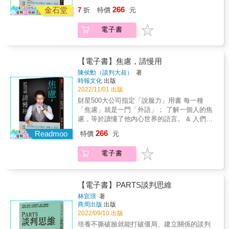
如何開啟對話？ 孫子說「利」，布局時要讓對
展現韌性，即使對手不馬上點頭，也會因為你
啊！其實經常說著同一種語言，卻又不是同一
266
方願意談判，必須提出他要的「利」，或換另
金石堂
的繼續進攻而動搖，堅持總是有回報。&▎有利
7
折
特價
元
國的，根本聽不懂彼此的焦慮。 所以在準備談
一個角度，讓他產生「不談判不行」的危機意
的關鍵變數2──時間＃不動聲色，不讓對方摸
判或溝通前，請先清空自己的焦慮。 你才能空
識。 ▍一個人的力量有限，該考慮結盟嗎？ 孫
透你的截止日期，或看出你正因為時間壓力而
電子書
出你的感官，準備好「下載」對方的焦慮，以
子說「諸侯之謀」，弱者結盟是求加分，強者
頭大。＃要仔細評估萬一超過時限要承擔多大
便說出對方聽得懂的語言。 & 說服&ne;講理，
結盟是求不減分。談判時要記得團結力量大，
風險，以衡量與掌握整個談判時程。＃耐心等
這個世界不會聽的！ 雙贏其實就是委屈，只有
有時三個臭皮匠就是勝過一個諸葛亮。 ▍有時
待，隨著時間推移，雙方力量及環境因素會改
學會聽懂並遙控對手的焦慮，你才算贏！ & 專
【電子書】焦慮，請慢用
橫生枝節，結束時出現預期外的資訊，如何應
變，有機會轉動局面。&▎有利的關鍵變數3──
業推薦 & 謝文憲｜企業講師、作家、主持人 蔡
陳侯勳（談判大叔）
著
對？ 孫子說「軍有所不擊」，到了收尾階段，
資訊＃你最好看起來懵懂無防備（但不輕易洩
志雄｜包租公律師 王介安｜GAS口語魅力培訓
時報文化
出版
要記得自己的談判初衷，不要迷失方 向，追錯
底），大家就愈容易為你提供相關訊息及建
&reg;創辦人 羅鈞鴻（小虎）｜知名講師、聲音
2022/11/01 出版
了目標，反而會輸掉原本有把握的議題。 無論
議。＃要會察言觀色、聽聲辨人，去捕捉對方
教練 林依柔｜聲音表達講師、作家 & 有一句話
財星500大公司指定「說服力」用書 每一種
是人際關係、職場工作、買賣交易等，談判無
隱藏在表情語言及行為背後的線索。＃愈早蒐
說「有人的地方就有江湖」。但我覺得其實應
「焦慮」就是一門「外語」； 了解一個人的焦
所不在， 善用書中的例子，你也能成為遊刃有
集到愈多關於對手的需求、限制、組織壓力等
該是說「有人的地方就要談判」。 看完本書，
慮，等於讀懂了他內心世界的語言。 & 人們
餘的談判高手。
資訊，你就愈有討價還價的能力。&▎一眼看穿
收穫滿滿，侯勳不只是談判大叔，也是談判大
啊！其實經常說著同一種語言，卻又不是同一
小人花招，退散！＃6大特徵：⑴一開始就提出
266
師。祝福侯勳這本書大賣，我相信這本書的讀
Readmoo
特價
元
國的，根本聽不懂彼此的焦慮。 所以在準備談
強硬要求或荒謬建議；⑵談判代表沒有實權無
者，一定都會是談判的真正贏家。
判或溝通前，請先清空自己的焦慮。 你才能空
法決策或讓步；⑶會突然發脾氣或裝軟弱哭
&mdash;&mdash;蔡志雄｜包租公律師 &
電子書
出你的感官，準備好「下載」對方的焦慮，以
泣，讓你傻眼與屈服；⑷你的讓步被他們看成
便說出對方聽得懂的語言。 & 說服&ne;講理，
軟弱；⑸不到最後決不讓步，即使讓步幅度也
這個世界不會聽的！ 雙贏其實就是委屈，只有
很小；⑹無視最後期限，截止日期在他心裡。
學會聽懂並遙控對手的焦慮，你才算贏！ & 專
【電子書】PARTS談判思維
＃3種應對：遇到談判小人，你可以⑴轉身離開
業推薦 & 謝文憲｜企業講師、作家、主持人 蔡
另謀發展；⑵跟他拚了；⑶從非輸即贏轉變為
林宜璟
著
志雄｜包租公律師 王介安｜GAS口語魅力培訓
互惠合作。&▎收穫談判雙贏果實！＃將談判重
商周出版
出版
&reg;創辦人 羅鈞鴻（小虎）｜知名講師、聲音
點從「戰勝對方」轉移到「解決問題」。＃試
2022/09/10 出版
教練 林依柔｜聲音表達講師、作家 & 有一句話
著從對方角度來看問題，帶著同理心傾聽，找
培養不撕破臉就能打破僵局、建立關係的談判