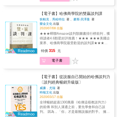
具表，讓談判不失焦 & 由兩岸上千企業指定的
即是內向者，但她證明了安靜、討厭衝突的人
處挑毛病，為反對而反對，我該怎麼辦？ 業務
談判名師李思恩，手把手傳授你基礎談判心法
也可以是很好的談判者。關鍵就在於了解自
部門接下大單，如何讓研發或生產單位願意配
和各種實用工具，針對不同對象剖析四大溝通
己，了解你真正的強項在哪裡，然後把這個強
合？ & 談判最怕的不是輸，而是擔心對方不
【電子書】哈佛商學院的雙贏談判課
風格，各個擊破。加上實戰案例，帶你了解職
項帶入談判中。
爽，走下談判桌。 所以，千萬不要只急著談成
場談判原則，創造無限利益，打造雙贏的永續
狄帕克．馬哈特拉
著 、
麥斯‧貝澤曼
著
交易、急著說服對方、急著想要贏！ 談判雙贏
樂金文化
出版
關係！ & 千家企業指定名師，陪你走出談判的
不是神話，也並非靠妥協與退讓換來的， 活用
2020/07/08 出版
一片天 & ‧「三要三不」原則： 一要提問找原
本書的「實戰布局」「實用工具」「實況問
因；二要同理找難點；三要引導入對策。 一不
★★★蟬聯Amazon談判類圖書排行榜前列，獲
答」，讓你在無止境的人生談判賽局中勝出！
一開口就建議；二不貶低原本喜好；三不語出
得讀者4.6顆星好評推薦！★★★ ★★★美國企
& ◤獨創超實用工具，讓你見招拆招◤ 「談判
威脅恐嚇。 & ‧練習以「體恤型」「探索型」的
業界、哈佛商學院最受歡迎的談判課★★★
一二三架構」，帶你設密碼、調頻道、開天
溝通方式，避免「批判型」回應 ○ 我能夠理解
★★★獲得國際衝突預防與解決協會「傑出圖
315
線、解bug、控音量、鋪軌道、查結構 ◎一個
Readmoo
特價
元
／體會／想像你現在的&hellip;&hellip;心情（感
書獎」★★★ ★★★《與成功有約》作者史蒂
認識：認識「關係的經營」比輸贏更重要 ◎二
受） ○ 換做是我，我也會跟你有同樣的
芬．柯維、領導學之父華倫．班尼斯等大咖重
種風格：熟悉運用「個人溝通風格」與「溝通
電子書
&hellip;&hellip;心情（感受） ○ 為什麼
磅推薦★★★ 我們通常以為， 「共識」，只要
回應風格」 ◎三項要件：預擬ABC談判架構工
&hellip;&hellip;？ ○ 如何&hellip;&hellip;？ ○ 你
坐上談判桌，理性溝通意向，就可以得到。 你
具表，讓談判不失焦 & 由兩岸上千企業指定的
認為&hellip;&hellip; ○ 你覺得&hellip;&hellip; X
有沒有想過，或許對方正在說謊？或正在氣頭
談判名師李思恩，手把手傳授你基礎談判心法
你總是（常常、每次）都&hellip;&hellip; X 你
上？ 一場談判，往往「非理性因素」與「心理
【電子書】從說服自己開始的哈佛談判力
和各種實用工具，針對不同對象剖析四大溝通
一定又&hellip;&hellip; X 我認為&hellip;&hellip;
偏誤」才是重點。 該怎麼扭轉乾坤，在不理性
〔談判經典暢銷升級版〕
風格，各個擊破。加上實戰案例，帶你了解職
X 我覺得&hellip;&hellip;
的世界裡進行理性談判？ 兩位哈佛商學院專精
場談判原則，創造無限利益，打造雙贏的永續
威廉．尤瑞
著
談判的知名教授，教你善用「思維習慣」和
時報文化
出版
關係！ & 千家企業指定名師，陪你走出談判的
「談判策略」，在任何談判中，取得雙贏的成
2020/03/17 出版
一片天 & ‧「三要三不」原則： 一要提問找原
果。 ◎若是對方不說真話、不掀底牌，如何進
因；二要同理找難點；三要引導入對策。 一不
全球暢銷超過1300萬冊《哈佛這樣教談判力》
行談判？ 人們都知道，談判過程中最重要的就
一開口就建議；二不貶低原本喜好；三不語出
的前傳 和別人溝通之前，要先學會和自己談
是獲得雙贏的成果，但事實上這卻並非易事。
威脅恐嚇。 & ‧練習以「體恤型」「探索型」的
判。 因為，「你」才是最難說服的對手。 擁有
想要在陌生、缺乏資訊的談判中創造或獲得價
Readmoo
溝通方式，避免「批判型」回應 ○ 我能夠理解
三十多年資深談判經驗的專家， 歸納出能達到