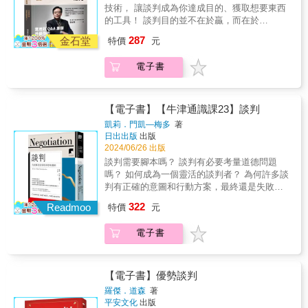
● 為什麼說底線其實只是一個迷思？ ● 談判地
讀者更容易理解「看電影學談判溝通」的核心
技術， 讓談判成為你達成目的、獲取想要東西
的《哈佛這樣教談判力》（Getting to Yes），
更熟悉理論與知識，學會如何在實際談判場景
點的選擇有什麼訣竅？ ● 就算要讓步，如何讓
理念、實踐方法以及相應的好處和利益，並激
的工具！ 談判目的並不在於贏，而在於
全球暢銷超過1,500萬冊，是哈佛大學法、商學
中應用這些技巧。&3.提供具體示例和練習讓讀
得漂亮，讓得有價值？每一次讓步都換東西回
發學習興趣。幫助讀者更具體理解如何透過
「利」。 談判若「贏而無利」，是沒有意義
院40年雙贏談判技巧的經典教材，訴求在各種
者可以透過模仿電影中的角色或情境，練習和
287
來？ 生活中談判無所不在，不是只有坐下來談
金石堂
「看電影」來提升溝通技巧和談判時的應對能
特價
元
的； 反之，談判若「輸而有利」，則是可以接
衝突中達成雙方都滿意的協議。在新作中，尤
應用所學的談判溝通技巧，更深入理解並掌握
簽約、講條件才叫談判，買賣雙方的心理攻防
力，增進團隊合作，強化領導力，並實現個人
受的。 重疊的利益才是彼此關係能否黏著、長
瑞總結多年談判經驗，提出一條全新的「通往
這些技巧。&4.豐富的趣味元素和引人入勝的故
也是一種無形的談判。談判權威劉必榮教授，
工作及生活的目標與成功。&本書的五大特色：
電子書
久維持的關鍵。 「我寫這本書的目的，是為讀
可能之路」（path to possible），主張我們要
事讓讀者在閱讀的過程中感到愉快和興奮，提
在這本書中以豐富的情境和QA，帶你釐清談判
1.深入分析電影場景對於每一部電影，挑選其
者提供一個可以隨身攜帶的談判錦囊。 看過
超越過往的談判設定，成為一個可能主義者。
高閱讀興趣，使讀者更願意學習並應用所學的
的目的，掌握雙方的心理攻防，制定戰略，見
中關鍵場景深入分析，包括：「角色的人物背
《劉必榮談判精華課》的人可以用這本書複
所謂的「可能」即是新的「yes」，代表人們可
知識與技巧。&5.強調正確的談判溝通心態和價
招拆招，帶你贏，更帶你得利。 │關於雙贏│
景、性格與能力」、「角色之間的對話」、
習， 來不及看的人，可以馬上用這本書應
釋放潛能，改變衝突形式，從毀滅性的爭鬥，
【電子書】【牛津通識課23】談判
值觀包括：同理、傾聽、尊重、公平、合作、
雙贏的真義是大家都感覺自己得到了一點東
「情境的營造」、「心理戰術」等。透過對電
急。」──劉必榮 破解談判實戰盲點，把談判變
變成富有成果的衝突和有建設性的協商談判，
讓步&hellip;&hellip;等，對於建立良好的溝通關
凱莉．門凱—梅多
著
西，雙方都覺得自己是贏家，這才是最好的結
影情節的分析，讓讀者從中學習談判溝通的心
成可學習的學問， 是一本可以隨身攜帶、立即
有創意地轉化看似難以排解的問題，創造意想
係，取得成功的談判結果，至關重要。&「看電
日出出版
出版
果。若雙贏等於均分，那何必學談判呢？學數
態、技巧、戰術和策略。&2.融合談判理論和溝
可用的談判錦囊！ ● 跳槽、辭職、求職的談判
不到的全新可能性，找出比解決問題更實際且
影學溝通談判」的七大優勢1.激發潛能聚焦於
2024/06/26 出版
學就好了！ │關於底線│ 底線是畫在沙灘上
通技巧實踐分析電影並提供相關的談判理論和
關鍵為何？ ● 沒籌碼怎麼辦？如何創造籌碼？
可持續的做法，將重點放在「轉化衝突」並精
觀察、理解和分析電影角色之間的互動，尋找
談判需要腳本嗎？ 談判有必要考量道德問題
的，不是刻在石頭上的。與其拚命想探知對方
溝通技巧，將其應用到實際情境中，幫助讀者
● 為什麼說底線其實只是一個迷思？ ● 談判地
煉為一句話，寫成如下等式： 創造可能的勝利
啟發、創意與靈感。提高對話技巧及增進人際
嗎？ 如何成為一個靈活的談判者？ 為何許多談
的底線，想辦法砍到底線，倒不如用更多資訊
更熟悉理論與知識，學會如何在實際談判場景
點的選擇有什麼訣竅？ ● 就算要讓步，如何讓
3 階 = 走上包廂 + 搭建黃金橋 + 引入第三方
關係。學習從不同角度看待問題。增進同理心
判有正確的意圖和行動方案，最終還是失敗
說服對方，讓對方自己願意調整底線。 │如何
中應用這些技巧。&3.提供具體示例和練習讓讀
得漂亮，讓得有價值？每一次讓步都換東西回
書中建構易於落實的談判框架、有力的溝通策
和情感智慧。&2.提升專業專注於觀察電影角色
了？ & 人人都在談判，它是一種決策形式，是
談薪資│ 不談「薪資」，談「待遇」。把跳槽
者可以透過模仿電影中的角色或情境，練習和
322
來？ 生活中談判無所不在，不是只有坐下來談
Readmoo
略、獨到的經驗敘事，以及豐富的真實案例，
特價
元
的語言、非語言和情感表達，並分析其背後的
一種互動和動態的人類發展過程。談判有不同
（辭職）變成是勞資雙方要共同面對的問題。
應用所學的談判溝通技巧，更深入理解並掌握
簽約、講條件才叫談判，買賣雙方的心理攻防
任何想要在職場、家庭、各類社群團體和世界
涵義。提高觀察和分析能力。學習應對不同的
的架構、理論和策略，當進行實際談判時，所
│如何選地點│ 人心是浮動的，因此要盡量在讓
這些技巧。&4.豐富的趣味元素和引人入勝的故
也是一種無形的談判。談判權威劉必榮教授，
各地艱難的衝突中有所突破的人，可依此鍛鍊
電子書
溝通風格與技巧。提升解決問題的能力。& &3.
有的模式都可能會發生變化，因為在談判領域
對方不容易落跑的地方進行談判。沒辦法轉身
事讓讀者在閱讀的過程中感到愉快和興奮，提
在這本書中以豐富的情境和QA，帶你釐清談判
可能性心態與想法，學會啟動、運用我們與生
學會技巧觀看電影並將角色之間的溝通方式應
中不存在理想的世界，沒有任何一套分析或行
離開，心自然會定下來。 │不得不讓步怎麼辦│
高閱讀興趣，使讀者更願意學習並應用所學的
的目的，掌握雙方的心理攻防，制定戰略，見
俱來的9種超能力。 勝利第一階 運用暫停、聚
用到現實生活中的談判或溝通場景。透過娛樂
為選擇能適用於全部情況。 & 傳統的談判概念
為讓步貼標籤，讓給對的人，讓步也能累積籌
知識與技巧。&5.強調正確的談判溝通心態和價
招拆招，帶你贏，更帶你得利。 │關於雙贏│
焦、拉遠的能力，走上包廂 積極主動創造空
方式學習溝通技巧。可模仿和應用在實際工作
認為這是一種競爭過程，各方都試圖將自己的
碼。 實用的QA集錦 升級你的談判即戰力 第1
【電子書】優勢談判
值觀包括：同理、傾聽、尊重、公平、合作、
雙贏的真義是大家都感覺自己得到了一點東
間，綜觀全局，從洞悉對方基本需求，拿下關
或生活情境中。提供新的思維角度和解決問題
利益最大化，或是採取「各讓一步」的妥協解
章 坐上談判桌之前要知道的事 ．談判到底可
讓步&hellip;&hellip;等，對於建立良好的溝通關
羅傑．道森
著
西，雙方都覺得自己是贏家，這才是最好的結
鍵第一步 勝利第二階 運用傾聽、創造、吸引的
的方法。&4.自我調整嘗試模仿電影中不同角色
決方案。過去幾十年來，許多不同學科都對談
不可能雙贏？ ．談判有沒有底線？什麼是贏與
係，取得成功的談判結果，至關重要。&「看電
平安文化
出版
果。若雙贏等於均分，那何必學談判呢？學數
能力，搭建黃金橋 換位思考，屏棄贏者全拿，
的溝通或談判風格，從中學習調整自己的表達