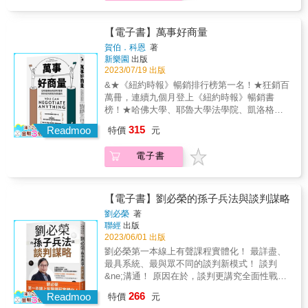
面否定三明治」── 分享你必須保護的利益
某項企畫或是想加薪的時候&hellip;&hellip; 和
客戶在乎的是什麼 &事實&rarr;確認為什麼指
&rarr;我周末必須照顧生病的媽媽 堅定解釋你婉
客戶談判，當我們想完成交易、想簽訂合約、
定這個交期，找出滿足同樣利益的替代方案 &
拒的理由&rarr;所以這個時間無法幫忙搬家 願意
想談妥互惠條件時&hellip;&hellip; & 絕大多數
【電子書】萬事好商量
選項&rarr;集思廣益尋找各種替代方案Q：家人
提出其他的協助&rarr;我可以幫你找找看網路上
的談判，我們都視為生活中的尋常， 那是因為
賀伯．科恩
著
不讓你養貓，該怎麼說服？A：利益&rarr;了解
的搬家資訊 地位不高、籌碼不多、名氣不響、
藉由多次嘗試，我們已在大腦裡建立了一套可
新樂園
出版
家人擔心的問題有哪些 &事實&rarr;確認如何
資金不夠&hellip;&hellip;全都不是問題， 15個
應付「普通狀況」的sop； 其實，談判的原則
2023/07/19 出版
解決過敏問題、環境問題，以及照顧責任問
迅速上手的談判工具，讓你一路見招拆招！ &
總是相同，無論你的談判對象是挾持人質者、
&★《紐約時報》暢銷排行榜第一名！★狂銷百
題 &選項&rarr;在慈善社團借養一隻孟加拉豹
你的伴侶，或是難搞的客戶&hellip;&hellip; 你
萬冊，連續九個月登上《紐約時報》暢銷書
貓，引起過敏的案例少，掉毛也較少Q：想讓住
總得嘗試摸索出最大的可能性。 談判之所以
榜！★哈佛大學、耶魯大學法學院、凱洛格商
在北極的人跟你買冰箱，你要怎麼賣？A：利益
變得困難，是因為我們沒有能力判斷對手或當
學院、華頓商學院、威斯康辛大學、加州大學
&rarr;北極人需要一個儲存食物的良好環境 &
315
下的情況。 或是因為缺乏資訊及談判技巧而變
Readmoo
特價
元
聖地亞哥分校、麥吉爾大學、加拿大英屬哥倫
事實&rarr;冬天時把食物放在戶外，會凍得非常
得不安， 也有可能是因為不確定的結果或對手
比亞大學、紐約哥大和芝加哥大學等一流名校
硬而無法食用 &選項&rarr;冰箱可以穩定控管
的權力而心生恐懼&hellip;&hellip; & 作者身為
電子書
指定談判課！&&世界頂尖談判大師賀伯．科
食物溫度Q：討厭的朋友要你周末去幫她搬家，
德國警務人員、緝毒組成員與官方專業談判教
恩，歷任美國三任總統談判智囊，是制霸頂尖
要怎麼拒絕？A：善用「正面否定三明治」──
練， 曾經面對過無數次的困境談判。 他曾與綁
談判桌的人，身為談判專家的導師，教出無數
分享你必須保護的利益&rarr;我周末必須照顧生
架人質者、銀行搶匪與毒販談判。 他的談判對
一流談判人才，透過大師50年談判經驗淬鍊出
病的媽媽堅定解釋你婉拒的理由&rarr;所以這個
【電子書】劉必榮的孫子兵法與談判謀略
手跟他一樣都處於高度的緊張狀態， 而他總是
的談判原則，指導你磨練直覺，提升溝通與談
時間無法幫忙搬家願意提出其他的協助&rarr;我
劉必榮
著
能化險為夷，最後讓雙方達成和平協議。 & 他
判效率，讓你每次都達成協商目的，得到你想
可以幫你找找看網路上的搬家資訊地位不高、
聯經
出版
喜歡把談判對手視為「談判夥伴」，理由在
要的！&◤世界就是一個巨大的談判桌，需要談
籌碼不多、名氣不響、資金不夠&hellip;&hellip;
2023/06/01 出版
於，語言創造意識。 因為，每個與你談判的
判的情境無所不在！◢不管是工作還是生活，
全都不是問題，15個迅速上手的談判工具，讓
劉必榮第一本線上有聲課程實體化！ 最詳盡、
人，其實都是你在邁向令人滿意的協議之路上
需要談判的場景總是隨處可見，讓你不得不參
你一路見招拆招！&
最具系統、最與眾不同的談判新模式！ 談判
的夥伴。 & 在本書中，作者首次分享個人經
與其中。&以下場景你應該不陌生：& 面對要開
&ne;溝通！ 原因在於，談判更講究全面性戰
歷， 以在警界服務所遇到的各種刑案為例， 轉
你罰單的交通警察 想要加你房租的房東 拚命想
略。 談判大師融合東西方最經典理論， 教你用
化為日常生活中我們所遇到的各種「困境」，
266
要賣你東西卻又不提供真實資訊的銷售員&你怎
Readmoo
特價
元
《孫子兵法》，打造屬於自己的談判策略。
提供我們克服「困境談判」的實用祕訣， 以及
麼做？才能讓自己身處困境時，得以找出對自