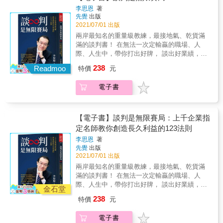
另一重點特色：運用國際案例、實戰案例、趣
解決問題的過程── ．夫妻歧異，如何解決？
排練可能的情境會讓你有心理準備迎接可能發
李思恩
著
考，談判就比較容易打開僵局，才不會鑽牛角
味案例等，除了啟發學習者的創意 思維，還能
．親子衝突，如何化解？ ．求職談判，如何爭
先覺
出版
生的狀況，也就能專注在你想達成的目標上。
尖。
證明談判這一門學問的魅力與價值。 & 觀察社
取到更好的條件？ ．面對重要客戶，如何找到
2021/07/01 出版
& 以上這些準備，能幫助你找到解決問題的方
會上、商場上擅長談判者都是贏家，擅長談判
價格之外的談判籌碼？ 成功改變全球5,000名學
向。 & 配合5個談判步驟，以及本書貼心附上
兩岸最知名的重量級教練，最接地氣、乾貨滿
者往往都成為團隊領導者，組織高端管理者。
員的華頓談判名師， 揭祕利益最大化、創造長
的檢查清單，當需要溝通談判時，可以方便快
滿的談判書！ 在無法一次定輸贏的職場、人
談判不僅僅是談判，通過談判鍛鍊可以提升邏
期成功的談判關鍵！ 透過本書，你將會學到與
速的重新審視檢閱，讓你一開口，任何人都說
際、人生中，帶你打出好牌， 談出好業績，維
輯力、表達力、溝通力、說服力、斡旋力、仲
人同贏、創造最大價值的談判心法： ►談判成
「好！」 & ✓書中更有35個生動有趣的真實案
持好關係！ & ［特別附錄］隨身必備ABC談判
裁力、決策力、分配力。 & 懂得談判、學會談
238
功的真正訣竅。 ►解決困難對話的有效技巧。
Readmoo
特價
元
例，幫你快速理解運用！ & 書中的真實案例，
架構工具表 & 想要升職加薪怎麼談？ 想讓老闆
判，運用談判，談判學就是人生的成功學！
►釐清立場與利益的根本差異。 ►共同把餅做
包含了讀者生活中會經歷的情況，小至家庭中
認同我的報告，該如何表達？ 對方就是不願讓
大的合作思維。 ►獲得信任、事業與影響力的
電子書
日常的爭吵，大到人質危機，甚至是冷戰時期
步，我又沒空間了，該怎麼繼續磋商？ 同事處
關鍵。 ►建立正向連結的高效溝通法。 作者莫
美國與蘇聯之間的衝突對立。作者利用這些真
處挑毛病，為反對而反對，我該怎麼辦？ 業務
麗・塔荷瑞波是全球頂尖的談判名師，生涯曾
實的案例，讓讀者除了能夠輕易理解書中所述
部門接下大單，如何讓研發或生產單位願意配
幫助無數人成功掌握談判心法。本書精煉作者
的各種溝通、談判技巧，更能實際應用到日常
合？ & 談判最怕的不是輸，而是擔心對方不
【電子書】談判是無限賽局：上千企業指
長達15年的談判經驗，帶入各種談判情境與斡
生活當中。 & 讓你像哈佛菁英一樣，聰明幹練
爽，走下談判桌。 所以，千萬不要只急著談成
定名師教你創造長久利益的123法則
旋技巧，要告訴讀者：如果你了解自身的情緒
的解決所有溝通難題！
交易、急著說服對方、急著想要贏！ 談判雙贏
及感受力，那麼你就能在談判中精準領航，談
李思恩
著
不是神話，也並非靠妥協與退讓換來的， 活用
先覺
出版
到更好的條件！ 本書特色 1. 華頓商學院傑出教
本書的「實戰布局」「實用工具」「實況問
2021/07/01 出版
師，淬鍊15年實戰心法 作者六度榮獲傑出教學
答」，讓你在無止境的人生談判賽局中勝出！
獎，在書中，她精煉出使5,000名學員受惠、長
兩岸最知名的重量級教練，最接地氣、乾貨滿
& ◤獨創超實用工具，讓你見招拆招◤ 「談判
達15年的談判授課經驗，帶入談判可能遇到的
滿的談判書！ 在無法一次定輸贏的職場、人
一二三架構」，帶你設密碼、調頻道、開天
情境與斡旋技巧。 2. 充滿人性的真實案例 本書
際、人生中，帶你打出好牌， 談出好業績，維
線、解bug、控音量、鋪軌道、查結構 ◎一個
金石堂
中不談艱澀的研究理論。而是提供情境，即在
持好關係！ & ［特別附錄］隨身必備ABC談判
認識：認識「關係的經營」比輸贏更重要 ◎二
238
特價
元
我們生活中許多談判檯面下充滿人性的真實案
架構工具表 & 想要升職加薪怎麼談？ 想讓老闆
種風格：熟悉運用「個人溝通風格」與「溝通
例，橫跨家庭、人際、商業、政治等各項領
認同我的報告，該如何表達？ 對方就是不願讓
回應風格」 ◎三項要件：預擬ABC談判架構工
電子書
域。 3. 打破「外向強勢」的談判原則 作者本身
步，我又沒空間了，該怎麼繼續磋商？ 同事處