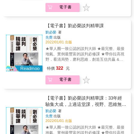
密蘇里州堪薩斯城不平靜的街頭擔任巡警，後
務分工、家庭支出吵架，誰也不讓誰。 難纏的
來一路爬昇成為FBI首席國際綁架談判專家，
電子書
客戶提出無理要求，還威脅要找你老闆。 努力
FBI可以隨時布署一萬名探員，但只有一人能擔
辛苦的工作，老闆卻不願意調漲你的薪水。 &
任國際綁架事件首席談判專家，而佛斯就曾多
當對方態度強硬，要如何扭轉局面、達成共
年擔任此重要職位。在《FBI談判協商術》一書
識？ 讓哈佛「談判專家」幫你，一開口，每個
【電子書】劉必榮談判精華課
中，佛斯將帶領你進入高風險談判的世界，並
人都說好！ & ✓同樣是說話，為什麼我們總是
劉必榮
著
進入FBI的談判思維，他們是如何運用這些協商
被拒絕？ & 想要另一半幫忙分擔家事，卻總是
先覺
出版
技巧，打贏每一場絕不能輸的仗，拯救生命，
被拒絕；想要跟老闆談加薪，卻總是不順利；
2022/01/01 出版
並避免災難性事件發生。 在這本實用指南中分
想要孩子乖乖寫作業，卻總是調皮搗蛋
★華人圈一致公認的談判大師 ★最完整、最接
享了九個基本原則，乍看違反人性直覺，卻簡
&hellip;&hellip; 當你說的話或是提議被對方拒
地氣、實例最豐富的談判必修課 ★帶你拉高視
單有效，光是改變說話的語氣、調整向對方提
絕，通常是因為以下幾種狀況： & 1. 你或對方
野．看清局勢．磨利思維．創造互信共贏 &
出的問題類型，就能令局勢翻轉，人生再也沒
都以直接的情緒做反應，雙方都在不理智的情
『我希望每一個學過談判的人，都能一起把餅
有談不成的事。這些談判技巧通過各式情境考
322
況下，進而無法溝通。 2. 對方認為你沒有用心
Readmoo
特價
元
做大， 使所有的衝突都像和風細雨一樣，輕鬆
驗，無數人士實證有效。既有刺激的FBI辦案故
傾聽，不了解他想要表達的意思。也可能因而
解決。』──劉必榮 & 找工作、談薪資、商業合
事，場景有海地的黑幫街頭，也有紐約布魯克
認定你不能理解他的感受。 3. 你或對方都沒有
電子書
作、人際衝突、看懂國際情勢&hellip;&hellip;
林險些釀成悲劇的銀行搶案；也有企業客戶如
專注在解決問題上，因此雙方的對話是無效
談判不只是謀略與技巧，更是人人都必須具備
何運用相關談判技巧讓利潤增加數百萬美元，
的。 4. 對方對你處於高度的戒備，不願意與你
的重要素養！ & 談判權威劉必榮教授帶你進入
MBA學生替自己爭取到更理想的工作，甚至為
合作。 5. 對方不能看清楚你們之間的利害關
談判的殿堂， 貫通理論與實務，成為遊刃有餘
人父母者也靠著佛斯的方法搞定孩子。無論你
【電子書】劉必榮談判精華課：33年經
係，因此拒絕接受你的提議。 & 這些原因，往
的談判高手！ & 談判不只是技巧，它也是一種
是家庭主婦，或是跨國企業執行長，只要需要
驗集大成，上過這堂課，視野、思維無限
往讓你得到的回答都是「不！」 & ✓有什麼方
思維方式，更是一種「贏者不全贏、輸者不全
溝通的地方，就需要談判的技巧。 佛斯曾經歷
寬廣
法可以讓你一開口，任何人都說「好！」 & 35
劉必榮
著
輸」的素養。談判不只是用來殺價或買賣，更
並參與完善和徹底改變聯邦調查局談判過程，
先覺
出版
年經驗談判專家，教你5個立即有效的超強步
多的時候，它在幫我們建立關係、解決衝突，
現在他可以幫助讀者在自己的生活中做同樣的
2022/01/01 出版
驟： & ◎第一步：不要回應，走進包廂冷靜 首
為事情找到最佳解方。學習談判，就是學習雙
事情。「綁匪其實跟商品交易員沒什麼兩樣，
先，要控制自己的行為。當局勢緊繃，衝突一
★華人圈一致公認的談判大師 ★最完整、最接
贏的做法。 & 劉必榮教授專研談判理論，並致
在這兩種情況下，你不是主動出擊，就是等著
觸即發的時候，不要回應對方的情緒，你必須
地氣、實例最豐富的談判必修課 ★帶你拉高視