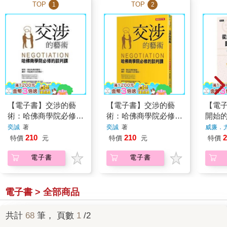
TOP
TOP
1
2
【電子書】交涉的藝
【電子書】交涉的藝
【電
術：哈佛商學院必修的
術：哈佛商學院必修的
開始
談判課
談判課（暢銷修訂版）
判經
奕誠
著
奕誠
著
威廉．
210
210
2
特價
元
特價
元
特價
電子書
電子書
電子書 > 全部商品
共計
68
筆， 頁數
1
/2