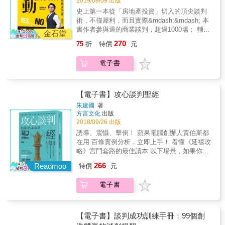
2019/08/09 出版
他們的問題」而錯失了機會 當對方因為本身面
重要的溝通，就是「與自己的談判」。 如果我
讓自己從心煩意亂的念頭中抽離。 二、【想好
史上第一本從「房地產投資」切入的頂尖談判
對的問題而造成談判上出現障礙時，協助對方
們能先從認同自己、認同人生開始，與自己達
B計畫，此路不通就轉彎】少怪別人，多靠
術，不僅犀利，而且實際&mdash;&mdash; 本
解決問題，並不代表刻意做好事或是利他主
成共識，就能進而認同別人，逐步為「讓別人
自己 即使無法與對方達成共識，也要有一個最
書作者參與過的商業談判，超過1000場； 輔導
義，而是談判者了解到，對方只有在不受任何
贊同你」預先鋪好路。最終，這種內在認同的
金石堂
佳替代方案做為下一步的行動方案，並從照顧
過的房地產投資案，超過93億新台幣； 單一個
限制的情況下，才有可能對己方做出更多的貢
方法不僅能提供新的生活方式，也能讓你妥善
270
75
折
特價
元
自己內心需求的角度出發。 三、【別拒絕人
案談判顧問費，更高達每年380萬！ 而他說：
獻。 原則6：不要讓談判是因為己方的出價遭
處理包括家庭、職場和世上所有的人際問題。
生，只要換個角度看待】少點不足，多點知
成功獲利之鑰，就在於「被動談判」！ ●你知
拒而結束 談判絕不要因為對方說了「不」之後
本書結合溝通學、談判術與心理學，教你先與
電子書
足 我們可能當不成人生的編劇，但可以選擇成
道什麼是「被動談判」嗎？ 很多人以為「擅長
就結束。有時遭到拒絕其實是因為其中有你忽
自己和好，重拾內心的平靜，才能更好的影響
為導演，拿回命運的主導權。如果我們能學會
談判」就是「很會講話」， 但事實上，一場成
略掉的選項，你未考慮到的對方需求，或者你
他人。更擴大來說，不只是與人的衝突，包括
為自己的人生負責，就不會凡事怨天尤人。
功的談判，關鍵常常在於你懂不懂得「不講
並未對某項議題做仔細及深入的探索。 原則
面對生命中的逆境也是如此，我們可以選擇回
四、【活在當下，接受就會帶來平靜】放開
話」！ 所以，「被動談判」的基本概念就在
【電子書】攻心談判聖經
7：認清「銷售」和「談判」之間的差別 銷售
應的方式，活出更好的自己。 哈佛談判專家教
煩憂，抓緊現在 我們很容易陷入過去不愉快的
於：讓對手覺得他是贏家，你就贏了！ 本書作
是在告訴別人你所提供的產品及服務的優點，
你「說服自己」的六大心法 一、【照顧自己，
朱建國
著
經驗，一心想著過往以及報復的快感，遲遲不
者以一個專業房地產投資人的身分，深入探索
專注於強調它們的強項，企圖藉由說服對方而
方言文化
出版
了解內在的感受】少點自責，多聽自己 把砲
肯放下。然而不管我們面對什麼衝突，那些終
人們潛意識中「影響決策」的因素， 並結合多
達成交易。 但在談判，你則是必須掌握另一方
2018/09/26 出版
口對外的談判，轉為關注自己的內心感受。從
將過去，沒有任何事情比「生命此刻的圓滿」
年來成功操盤兩岸房地產個案的深厚經驗，建
的利益、需求、優先選項、所受限制以及他們
局外人的角度觀察自己真正的想法與感受，能
誘導、震懾、擊倒！ 蘋果電腦創辦人賈伯斯都
更重要。 五、【尊重，是代價最低的讓步】
構出一套系統化的談判技巧。 只要掌握其中訣
對這一談判的看法。要建構出一個最高價值的
讓自己從心煩意亂的念頭中抽離。 二、【想好
在用 百條實例分析，立即上手！ 看懂《延禧攻
少點反擊，多點包容 我們常會站在自己的角度
竅，就能「攻無不克」，讓人生中的每場談判
協議，靠的並不是去說服對方的能力，而是傾
B計畫，此路不通就轉彎】少怪別人，多靠
略》宮鬥套路的最佳讀本 以下場景，如果你覺
解讀並判斷別人說的話。如果能設身處地，用
都徹底贏到骨子裡！ ●你想掌握「被動談判七
聽對方的能力。 ◎如何避免談判中因心理偏差
自己 即使無法與對方達成共識，也要有一個最
得熟悉或很想知道解答，那麼你得注意了
對方的眼睛來看世界，如此，我們聽到的就不
266
堂課」的精隨嗎？ 因為「攻心為上」，所以必
Readmoo
特價
元
而出現致命錯誤？ 就算是談判老手也會在準備
佳替代方案做為下一步的行動方案，並從照顧
&mdash;&mdash; ►► 加薪要求，如何讓老
只是「語言」，還包括對方的情感與言外之
須把腦袋歸零，把過時的假設拿掉！ 本書作者
或者執行談判時犯錯。畢竟，所有的人都會受
自己內心需求的角度出發。 三、【別拒絕人
闆愉快同意？ ►► 處理車禍紛爭，怎麼談才
意。 六、【願意付出，你會獲得更多】不爭
透過七個技術，結合案例分析，深入淺出帶你
到心理偏差的影響，導致思考邏輯偏離理性而
電子書
生，只要換個角度看待】少點不足，多點知
利己？ ►► 樓上漏水卻拒修，惡鄰居如何應
輸贏，大家共贏 施比受更有福。從互爭輸贏的
一步步深入談判的最高境界： 從「口才」轉移
使談判策略走樣。 本書的第二部分著眼於對談
足 我們可能當不成人生的編劇，但可以選擇成
對？ ►► 遇見死纏爛打推銷員，脫身關鍵是
解決方法提升到雙贏、甚至是三贏的目標，不
到「留白」；從「說服」轉移到「觀察與挖
判心理以及決策做精確的研究、分析，並將理
為導演，拿回命運的主導權。如果我們能學會
什麼？ ►► 客戶看似認可提案，回公司後就
僅能與自己達成共識，更容易與別人達成共
掘」； 從「語言」轉移到「行為語言；從「攻
論化為實用的工具，避免代價不斐的錯誤，同
為自己的人生負責，就不會凡事怨天尤人。
沒下文？ 有人的地方就有江湖。在人際互動如
【電子書】談判成功訓練手冊：99個創
識。
擊」轉移到「佈局」； 從「主導」轉移到「吸
時在對方犯錯時抓住機會予以制約──包括認知
四、【活在當下，接受就會帶來平靜】放開
此頻繁的現今，「與人打交道」是無法避免的