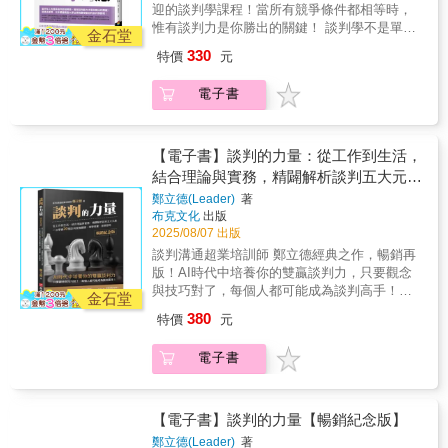
濟學變成容易駕馭的工具。成果就是一本富含
資訊、找到作決定的人、先發制人、限制對手
域最好的指南。」──私募基金Crestview
迎的談判學課程！當所有競爭條件都相等時，
現，算2,450，我們各退半步，怎麼樣？（打破
在談判中突然大發雷霆，如何應對？ 日本慶應
理論卻又實用的參考書。」──哥倫比亞法學院
空間、拉高自己姿態；還是要：把餅做大、爭
Partners的共同創辦人兼執行長∣貝瑞‧福爾特
惟有談判力是你勝出的關鍵！ 談判學不是單純
僵局）客人：好，成交。
義塾大學法學院教授、律師，同時也是哈佛大
金石堂
法律與商業榮譽教授、史丹佛法學院法律與商
取漂亮價格、突破僵局、順利成交、攻破對方
（Barry Volpert）
表面上的討價還價，或是互相欺瞞的技術，而
學國際談判學課程國際學術顧問的田村次朗表
業榮譽教授∣羅納德‧吉爾森（Ronald J.
330
特價
元
心防；在關鍵時刻提出對的問題，有助於你取
是解決問題、爭取最大利益不可欠缺的競爭
示，從前的談判學追求解決問題的方法，是對
Gilson）「無論你是商學院或法學院的新生、
得決定性的進展。 客人：最近生意怎麼
力。以哈佛法學院的「談判學」為立論基礎，
雙方都有利的「Win-Win」（雙贏）。不過在艱
財經界的資深專業人士，抑或是充滿好奇心的
電子書
樣？（探聽資訊）店員：景氣不好，業績很
加上現場聽證與調查分析得來的實際談判案
困膠著的對立中，堅守自己的利益，同時達成
讀者，想要了解登上頭條新聞的交易案背後的
差。客人：是喔……這個要1,000元？可以算便
例，教你立刻派得上用場的實用性談判入
共識的方法論也很重要。除了談判學的基礎方
運作原理，你的書架上都一定要有這本書。」
宜一點嗎？（爭取優惠）店員：買3組的話，
門。 ★日本亞馬遜網路書店5顆星好評！專文
法論，本書也具體說明如何應對談判對象的無
──摩根士丹利全球併購長∣史蒂芬‧蒙格
2,500元你可以接受嗎？（把餅做大、定錨效
推薦 ▎游梓翔 世新大學口語傳播系教授專業推
【電子書】談判的力量：從工作到生活，
理要求，一般人容易陷入的｢心理妥協點｣，以
（Stephen R. Munger）「所有的商業交易都蘊
應）客人：你知道嗎，另一家的價格比較低？
薦 ▎戚樹誠 臺灣大學商學研究所特聘教授│劉
結合理論與實務，精闢解析談判五大元
及社會心理學及各相關領域的研究成果。具備
含同一套簡單優雅的經濟學架構，無論是相對
（建立優勢）店員：這要看你重視的是品質還
必榮 東吳大學政治系教授 生活處處都在「談
結合具建設性的共識能力，也就是所謂的談判
素，一次學會20個談判致勝關鍵，現學
直白的收購案，或者是極為複雜的合併案。最
鄭立德(Leader)
著
是價格？（保護價格）客人：當然都要兼顧，
判、溝通、協商」，以對話取代對立，共識取
能力，才是你我在全球化社會中生存的必要條
佳交易能夠成交的關鍵就在於把焦點放在重要
布克文化
出版
現賣，即學即用
2,400元可以嗎。你應該會想做我的生意吧？
代勝負，解決問題就從談判開始！ 對方比你強
件。 ¢關於「談判」的必知重點：‧了解談判的
2025/08/07 出版
的經濟學驅動因子，不要被其他噪音干擾分
（心理戰術）店員：這樣吧，如果你刷卡，
勢怎麼談？為了達成業績，非向對方讓步不
三個誤解及三項成功原則‧面對高壓攻勢談判的
心。克勞斯納和蘇布拉曼尼安的著作是這個領
談判溝通超業培訓師 鄭立德經典之作，暢銷再
2,400加3%手續費是2,472元。不如你改成付
可？萬一對方要求大幅降價，該怎麼辦？對方
三個重點‧五階段的事前準備‧破解五大談判基本
域最好的指南。」──私募基金Crestview
版！AI時代中培養你的雙贏談判力，只要觀念
現，算2,450，我們各退半步，怎麼樣？（打破
在談判中突然大發雷霆，如何應對？ 日本慶應
戰術 ¢內文架構：第1章了解「導致談判失敗的
Partners的共同創辦人兼執行長∣貝瑞‧福爾特
與技巧對了，每個人都可能成為談判高手！談
僵局）客人：好，成交。
義塾大學法學院教授、律師，同時也是哈佛大
金石堂
三個誤解」及「成功達成談判的三項原則」。
（Barry Volpert）
判力，就是你的超能力！讓您專業精進，增加
學國際談判學課程國際學術顧問的田村次朗表
380
特價
元
第2章如何避免掉入二分法的陷阱、共識的偏
自信；解決問題，提升業績！幫您打開僵局，
示，從前的談判學追求解決問題的方法，是對
誤，及擺脫定錨效應的影響。第3章了解高壓攻
化險為夷；得到更多，創造雙贏！不了解人
雙方都有利的「Win-Win」（雙贏）。不過在艱
電子書
勢的陷阱、固定模式的談判風格到其破解方
性，只能說遺憾。不懂得談判，就等著被
困膠著的對立中，堅守自己的利益，同時達成
式。第4章五階段的事前準備──掌握狀況、使
宰！ 從應徵面試、要求加(減)薪，到裁員或跳
共識的方法論也很重要。除了談判學的基礎方
命、強項、設定目標、BATNA。第5章掌握重
槽，從解決消費爭議，到面對客訴處理，從爭
法論，本書也具體說明如何應對談判對象的無
點進行談判，有效管理整個談判流程。如「白
取保險理賠，到公共意外怎賠，談判，無所不
【電子書】談判的力量【暢銷紀念版】
理要求，一般人容易陷入的｢心理妥協點｣，以
臉•黑臉戰術」、「以退為進戰術」、「得寸進
在！從諸葛亮赤壁之戰，吳蜀生死結盟談判，
及社會心理學及各相關領域的研究成果。具備
鄭立德(Leader)
著
尺戰術」、「最後通牒戰術」……等。第6章掌