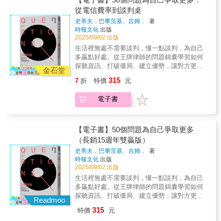
釐清的經濟學概念；將經濟學理論實際應用在
金上漲．向雇主要求調高薪資．向賣方要求降
要做沒有回報的讓步！◎儘可能不要與不具實
效談判概念。同樣精闢的是，他不僅說明這種
《黑寡婦》的播映與迪士尼發生合約糾紛、路
從電信費率到談判桌
真實的交易場景中。對商業和法律界的學生和
價．向供應商要求提前交貨◆談判的成敗取決
權的人談判。◎受談判對手尊敬遠比受其喜歡
調整過程的必要性，還示範如何以最佳方式進
威酩軒集團（LVMH）因疫情決定放棄收購蒂芙
專業人士來說，《DEALS交易力：從商業合約
於以下三項標準：．自身需要是否因談判而獲
史蒂夫．巴畢茨基、吉姆．
著
更重要。◎卓越的談判者視談判對手為問題解
行調整，最終成就這本傑作，教導我們靈活的
尼（Tiffany & Co.）所引起的訴訟、喬治‧諾克
設計到併購談判的8堂實戰課》都是不可多得的
得滿足？．談判過程是否富於效率？．談判之
時報文化
出版
決者。因此，他經常展現這樣的風格：對人溫
運用談判技巧。——羅伯特．席爾迪尼
羅斯和路易斯‧卡茨針對《費城詢問報》的所有
參考資源。交易力八大重點：1. 了解協商與議
2025/09/02 出版
後是否贏得對手信任？為了獲致談判之成功，
和，但對主題強硬；努力增進互信；以追求雙
（Robert Cialdini），《紐約時報》暢銷書《影
權而引發的爭執、國家廣播公司／維亞康姆針
價能力的基本框架。2. 解讀資訊不對稱與逆向
你必須具備以下三個條件：◎堅強的談判實力
生活裡無處不需要談判，懂一點談判，為自己
贏為目標。◎「贏家」是指自認為贏得談判的
響力》（Influence）作者我們現在生活的世界
對《歡樂一家親》最後三季跟派拉蒙影業公司
選擇的挑戰。3. 解決事前資訊不對等難題的機
（Power）書中解說如何正確地評估自身及對手
多贏點好處。從王牌律師的問題錦囊學習如何
人，「輸家」是指自認為輸掉談判的人。因
透過Zoom交流、迴避政治議題、擔心全球某地
協商，以及其他許多案例。事實上，商業交易
制。4. 如何處理道德風險與確認履約的狀況。
之實力，並透視提升自身實力之途徑。◎適切
探聽資訊、打破僵局、建立優勢，讓對方更有
此，只有雙贏才是真贏！◎每一件事均可談
工廠延誤將導致經濟災難。在這個新世界裡，
的形式非常多樣，但每一筆交易都有相同的目
金石堂
5. 如何經由合約保障投資。6. 長期合約該如何
的談判策略（Strategies）書中引介合作、壓
可能聽你的。──────問題，是策略性的進
判，但不要每一件事都談判；每一件事均可重
傳統的談判策略已不足夠。幸運的是，貝澤曼
標，或至少應該要有這樣的目標──使聯合價值
315
7
折
特價
元
做出適合的調整以因應商業環境的變化。7. 設
制、服從、迴避、妥協等五種策略，幫助你在
攻，也是攻擊性的防守──────問對問題，協
開談判，但不要每一件事都重開談判。◎不要
整理出因應當今挑戰的必要談判策略。這本不
最大化，並將價值平均分配給雙方。麥克‧克勞
計讓雙方都能保有價值的退場機制。8. 分析如
不同情境下選用適當的策略，實現談判目標。
商先贏一半聰明的人不一定會談判；而懂協商
毫不猶豫地接納談判對手的首次提議，你務必
可或缺的書籍為讀者提供成功的工具，是老手
斯納與古漢‧蘇布拉曼尼安援引了數十年的商業
電子書
何從經濟學的角度擬定理想的合約。從二手車
◎靈活的談判技巧（Tactics）書中解說聆聽、
的人往往在財務和工作上更勝一籌，在生活上
要與他討價還價！◎盡量不要利用電話談判，
和新手談判者的必讀佳作。——查爾斯．杜希
交易教學和顧問經驗，告訴讀者這個目標應該
交易買賣到數十億美元企業併購，商學院教授
發問、議價、說服、讓步等談判技巧，讓你確
也比較吃得開。/例如，一般人習慣開門見山地
若有必要進行電話談判，你的準備要比對手更
格（Charles Duhigg），《為什麼我們這樣生
如何達成，並透過清楚簡潔的文字，確立協商
與法學專家聯手，從現實生活的實際案例了解
切了解談判的攻防手法，而得以採行權宜措
問：「你們是否有更優惠的費率方案？」而懂
充分！◎如果你有權選擇談判語言，記住：永
活，那樣工作？》（The Power of Habit）作者
的基本框架，以及未使價值最大化而必須加以
如何成為交易協議中的最大贏家，讓你在商業
施。◆掌握談判心法，幫助你創造雙贏！◎不
協商的人更常用「請問如果要解約該找哪一
【電子書】50個問題為自己爭取更多
遠選擇自己最熟悉的語言。◎除非談判議程中
釐清的經濟學概念；將經濟學理論實際應用在
交易中獲取最大價值。專業推薦「克勞斯納和
要做沒有回報的讓步！◎儘可能不要與不具實
位？」來開場，也更有機會為自己省下每月的
的每一個議案都達成協議，否則應視為沒有任
（長銷15週年雙贏版）
真實的交易場景中。對商業和法律界的學生和
蘇布拉曼尼安的著作對於任何想要了解現實合
權的人談判。◎受談判對手尊敬遠比受其喜歡
電信費用。因為：當你是一家企業的長期顧
何一個議案達成協議。◎從事跨國談判或跨文
專業人士來說，《DEALS交易力：從商業合約
史蒂夫．巴畢茨基、吉姆．
著
約和交易的人來說，都是非常寶貴的參考資
更重要。◎卓越的談判者視談判對手為問題解
客，企業很清楚與重視長期顧客的價值，通常
化談判時，你必須具備這樣的認知與修養：
設計到併購談判的8堂實戰課》都是不可多得的
時報文化
出版
源。作者舉了許多有趣的實例，並且很有技巧
決者。因此，他經常展現這樣的風格：對人溫
設有專員負責留住這樣的顧客，他們有權限提
（1）入國問禁，入境隨俗。（2）文化與文化
參考資源。交易力八大重點：1. 了解協商與議
2025/09/02 出版
地運用基本的經濟學概念闡述它們。實務派會
和，但對主題強硬；努力增進互信；以追求雙
供優惠。/ 當聽到一個超乎預算的價格，一般人
之間，無所謂對或錯，也無所謂好或壞，它們
價能力的基本框架。2. 解讀資訊不對稱與逆向
生活裡無處不需要談判，懂一點談判，為自己
得到許多真知灼見，但學者也可以藉此將自己
贏為目標。◎「贏家」是指自認為贏得談判的
直覺反應：價格沒得談嗎？而對方幾乎都會順
只是不同而已！
選擇的挑戰。3. 解決事前資訊不對等難題的機
多贏點好處。從王牌律師的問題錦囊學習如何
的理論修正得更好。」──諾貝爾經濟學獎得
人，「輸家」是指自認為輸掉談判的人。因
著話回答：沒有。懂協商的人則會改成這麼
制。4. 如何處理道德風險與確認履約的狀況。
探聽資訊、打破僵局、建立優勢，讓對方更有
主、哈佛大學教授∣奧立佛‧哈特（Oliver Hart）
此，只有雙贏才是真贏！◎每一件事均可談
問：議價空間有多少？因為：對方面對的不再
Readmoo
5. 如何經由合約保障投資。6. 長期合約該如何
可能聽你的。──────問題，是策略性的進
「這本書文字直白，大量援引真實案例，探討
判，但不要每一件事都談判；每一件事均可重
是一個「是」或「否」問題，面對新提問，他
315
特價
元
做出適合的調整以因應商業環境的變化。7. 設
攻，也是攻擊性的防守──────問對問題，協
了所有的交易──無論是生技公司與藥廠的合
開談判，但不要每一件事都重開談判。◎不要
們的回答幾乎被限縮在「很少」或「不多」，
計讓雙方都能保有價值的退場機制。8. 分析如