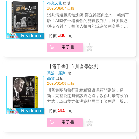
古今多少事，到司馬懿關公之死，吳魏分化結
布克文化
出版
結合具建設性的共識能力，也就是所謂的談判
握達到最高共識的談判方法。如運用自己的強
盟談判，盡付談判中！戰場、商場、職場、家
2025/08/07 出版
能力，才是你我在全球化社會中生存的必要條
項擬定選項、意識談判對象背後的人物、交換
庭，無論工作或生活，人生無處不談判！專文
件。 ¢關於「談判」的必知重點：‧了解談判的
談判溝通超業培訓師 鄭立德經典之作，暢銷再
條件的基本原則、要求對方讓步時的說服技
推薦劉必榮／東吳大學政治系教授、和風談判
三個誤解及三項成功原則‧面對高壓攻勢談判的
版！AI時代中培養你的雙贏談判力，只要觀念
巧……等。 第7章如何透過談判解決已發生的
學院創辦人朱幸兒／世邦魏理仕（CBRE）臺灣
三個重點‧五階段的事前準備‧破解五大談判基本
與技巧對了，每個人都可能成為談判高手！談
嚴重衝突。如不要錯過共識（和解）的機會、
董事總經理陳怡君／愛爾達電視創辦人暨董事
戰術 ¢內文架構：第1章了解「導致談判失敗的
判力，就是你的超能力！讓您專業精進，增加
從不同的窗口看待衝突（框架）、避免情緒失
380
長蘇晉川／欣台保經董事長 本書十大特色1. 化
Readmoo
特價
元
三個誤解」及「成功達成談判的三項原則」。
自信；解決問題，提升業績！幫您打開僵局，
控、降低對談判對象的期待……等。
繁為簡，生動有趣，易懂實用，具說服力！2.
第2章如何避免掉入二分法的陷阱、共識的偏
化險為夷；得到更多，創造雙贏！不了解人
提綱挈領、省時省力，輕鬆幫您的談判能力加
電子書
誤，及擺脫定錨效應的影響。第3章了解高壓攻
性，只能說遺憾。不懂得談判，就等著被
速升級！3. 文筆流暢，說理敘事，案例詳實，
勢的陷阱、固定模式的談判風格到其破解方
宰！ 從應徵面試、要求加(減)薪，到裁員或跳
現學現賣，即學即用！4. 協助您：勇於上桌談
式。第4章五階段的事前準備──掌握狀況、使
槽，從解決消費爭議，到面對客訴處理，從爭
判，笑著成交離開！5. 看電影學談判，「那些
命、強項、設定目標、BATNA。第5章掌握重
取保險理賠，到公共意外怎賠，談判，無所不
【電子書】向川普學談判
電影教我的談判人生」！6. 結合生活及工作上
點進行談判，有效管理整個談判流程。如「白
在！從諸葛亮赤壁之戰，吳蜀生死結盟談判，
喬治．羅斯
著
的真實談判案例分析！7. 談判理論與實務的結
臉•黑臉戰術」、「以退為進戰術」、「得寸進
古今多少事，到司馬懿關公之死，吳魏分化結
高寶
出版
合與運用！8. 精闢解析談判五大元素，將20個
尺戰術」、「最後通牒戰術」……等。第6章掌
盟談判，盡付談判中！戰場、商場、職場、家
2025/01/08 出版
談判致勝關鍵點，無縫接軌在現實生活中！9.
握達到最高共識的談判方法。如運用自己的強
庭，無論工作或生活，人生無處不談判！專文
川普集團前執行副總裁暨資深顧問喬治．羅
不只教授談判技巧，更要傳達正確的談判心態
項擬定選項、意識談判對象背後的人物、交換
推薦劉必榮／東吳大學政治系教授、和風談判
斯，完整公開川普談判之道，教你用最有效的
及談判價值觀！10. 不求全拿，但得更多，越談
條件的基本原則、要求對方讓步時的說服技
學院創辦人朱幸兒／世邦魏理仕（CBRE）臺灣
方式，談出雙方都滿意的局面！談判是一場沒
越有利！ 本書四大目標◆ 懂得談判：了解什麼
巧……等。 第7章如何透過談判解決已發生的
董事總經理陳怡君／愛爾達電視創辦人暨董事
有規則的遊戲，只要懂得善用策略，就能無往
是談判，如何準備談判，增強自己的談判能
嚴重衝突。如不要錯過共識（和解）的機會、
315
長蘇晉川／欣台保經董事長 本書十大特色1. 化
Readmoo
特價
元
不利！這本書是唐納．川普賴以致富的談判之
力！◆ 知彼知己：了解談判性格，採取更有效
從不同的窗口看待衝突（框架）、避免情緒失
繁為簡，生動有趣，易懂實用，具說服力！2.
道。而它最完美的執行者，正是川普集團前執
的方法，爭取更多利益！◆ 有效說服：學習同
控、降低對談判對象的期待……等。
提綱挈領、省時省力，輕鬆幫您的談判能力加
電子書
行副總裁暨資深顧問──喬治．羅斯。羅斯在真
理與傾聽，具備談判說服力，達成雙贏的終極
速升級！3. 文筆流暢，說理敘事，案例詳實，
人秀節目《誰是接班人》中展現無懈可擊的專
目標！◆ 創造雙贏：建立正確的談判心態及觀
現學現賣，即學即用！4. 協助您：勇於上桌談
業，成為明星談判專家。他深諳人性，擅長以
念，創造最大價值的協議！
判，笑著成交離開！5. 看電影學談判，「那些