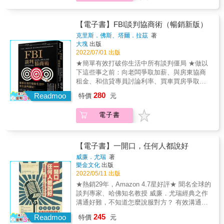
刻在石頭上的事情中，當你弄清對方真正想要
教授多年來於台大開課，累積實戰經驗，終於
擊目標轉移，化解一觸即發的戰況。 ● 「談判
的時候，一切都可以重新評估。有時候需要重
首度大公開課堂內容，以輕鬆詼諧的方式切
情境劇場」模擬各種談判情境，用沉浸式小劇
新審視自己能為談判帶來什麼。每個人都應該
入，指引何謂正向談判！ 《正向談判》從談判
【電子書】FBI談判協商術（暢銷新版）
場實例，讓讀者身歷其境所述的理論與知識。
擁有這本書，以便不斷參考。」──Claudia
策略與技巧、影響談判的個人因素到情境態
● 淺顯易懂且系統性地介紹談判基本觀念，釐
克里斯．佛斯、塔爾．拉茲
著
Strasbaugh
勢，將協商談判從一種「談判術」、「對立」
大塊
出版
清談判的概念，不被話術所迷惑。 ● 寫給最具
的層次，提升至「價值創造」、「互利共容」
2022/07/01 出版
人情味的台灣人，不是要咄咄逼人，而是有創
的境界，並帶你成為一位真誠領導者。 ▍【善
意的協商。 ◤本書適用於所有人，談判新手也
★簡單有效打破你生活中所有談判僵局 ★做以
用互惠原則，得到你應得的餅】 設定好底線，
不用害怕。學會談判技巧、能夠說服他人並獲
下這些事之前：向老闆爭取加薪、與房東協商
在對方讓步時也做出相對應的回應，進而達成
取所需，在與人溝通上將更有自信與把握。◢
租金、和信貸專員討論利率、買車買房爭取折
交易。 ▍【一起把餅做大，你好我好大家都
扣、哄不願上床的九歲小朋友乖乖睡覺
280
好】 不要放棄整合的機會，善用權宜合約打破
Readmoo
特價
元
&hellip;&hellip;一定要先看過本書，它將為你帶
僵局。 ▍【自己談不來，就尋求幫助】 找代理
來數百倍以上的回報。 ★熱銷全球，萬千讀者
人必須確定雙方目標相同，充分溝通與信任對
電子書
親身實證有效的談判技巧 ★Amazon、華爾街
方。 ▍【按捺不住心中怒火，請一定要穩定情
日報暢銷書 逆轉局勢、改變人生的談判術──從
緒】 不要讓生氣的談判對手得逞，將對方的攻
工作薪事到日常家務事都適用。 傳統的談判策
擊目標轉移，化解一觸即發的戰況。 ● 「談判
略，為什麼總是臨陣失靈？因為人類是不理性
【電子書】一開口，任何人都說好
情境劇場」模擬各種談判情境，用沉浸式小劇
的動物。談判沒有「公平」這回事；妥協是最
威廉．尤瑞
著
場實例，讓讀者身歷其境所述的理論與知識。
糟的談判──這些違反人類直覺的策略，並不是
樂金文化
出版
● 淺顯易懂且系統性地介紹談判基本觀念，釐
在學院課堂裡討論出來的，而是FBI用來與世界
2022/05/11 出版
清談判的概念，不被話術所迷惑。 ● 寫給最具
各地的綁匪、犯罪份子打交道，務求人質全身
★熱銷29年，Amazon 4.7星好評★ 聞名全球的
人情味的台灣人，不是要咄咄逼人，而是有創
而退的寶貴實戰經驗。而這些策略，在日常的
談判專家、哈佛知名教授 威廉．尤瑞經典之作
意的協商。 ◤本書適用於所有人，談判新手也
工作場合、家中也都適用。 本書作者克里斯‧佛
溝通好難，不知道怎麼說服對方？ 有效溝通說
不用害怕。學會談判技巧、能夠說服他人並獲
斯（Chris Voss）為身經百戰的人質談判專
服對方，就靠這一本！ & 生活中，常常遇到雙
取所需，在與人溝通上將更有自信與把握。◢
245
家，也是全球頂尖商學院得獎教師，他原先在
Readmoo
特價
元
方各持己見、僵持不下的情況。 & 夫妻為了家