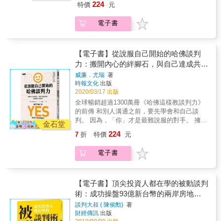
值，你必須先學會做好充分準備，技巧性的探
224
特價
元
／體會／想像你現在的&hellip;&hellip;心情（感
自我認同，並與人達成共識的6個步驟， 有效
聽出對方的相關訊息。 作者提倡一種稱為「調
受） ○ 換做是我，我也會跟你有同樣的
化解衝突與紛爭，充分圓滿自己與他人。 當面
查式談判」的情報蒐集技巧，能幫助你發現對
電子書
&hellip;&hellip;心情（感受） ○ 為什麼
對談判、對立、衝突或爭執時，最大的障礙並
方的利益、優先順序、需要以及可能存在的束
&hellip;&hellip;？ ○ 如何&hellip;&hellip;？ ○ 你
非對方有多難纏，又或是必須學會各種讓人心
縛──即使對方無意或不願意分享相關訊息。 原
認為&hellip;&hellip; ○ 你覺得&hellip;&hellip; X
服口服的說話術，事實上，我們往往才是自己
則1：不要只問發生了什麼事，還要問為什麼？
你總是（常常、每次）都&hellip;&hellip; X 你
最大的絆腳石。畢竟，要是不能說服自己，又
【電子書】從說服自己開始的哈佛談判
許多談判老手都認為傾聽對方的目的就是要找
一定又&hellip;&hellip; X 我認為&hellip;&hellip;
怎麼能期待說動別人？ 擁有三十多年豐富談判
力：搬開內心的絆腳石，與自己達成共
出他們的需求，然而有時問題的核心其實是在
X 我覺得&hellip;&hellip;
經驗的哈佛頂尖談判專家威廉‧尤瑞，在處理諸
於：對方為什麼有那個需求。 原則2：調節雙
識，就能讓別人贊同你（談判經典暢銷升
威廉．尤瑞
著
多各行各業的日常衝突、乃至國際紛爭的高難
方的利益而非需求 當談判雙方的需求互斥時，
時報文化
出版
級版）
度談判後，他發現人們應該進行最初、也是最
談判高手該做的事情，是做更深層的探究來找
2020/03/17 出版
重要的溝通，就是「與自己的談判」。 如果我
出雙方潛藏的利益。這個策略讓他們能夠對協
全球暢銷超過1300萬冊《哈佛這樣教談判力》
們能先從認同自己、認同人生開始，與自己達
議作更廣泛的思考，也會更有創意，來滿足雙
的前傳 和別人溝通之前，要先學會和自己談
成共識，就能進而認同別人，逐步為「讓別人
方的利益。 原則3：為本質不同的聯盟創造共
判。 因為，「你」才是最難說服的對手。 擁有
贊同你」預先鋪好路。最終，這種內在認同的
金石堂
同立場 根據「競合策略」，在同一時間和他人
三十多年資深談判經驗的專家， 歸納出能達到
方法不僅能提供新的生活方式，也能讓你妥善
224
7
折
特價
元
既合作又競爭是有可能的。即使是競爭者，你
自我認同，並與人達成共識的6個步驟， 有效
處理包括家庭、職場和世上所有的人際問題。
也可以靈活變通，從彼此的優勢與需求中尋求
化解衝突與紛爭，充分圓滿自己與他人。 當面
本書結合溝通學、談判術與心理學，教你先與
電子書
互補的空間，找出一同把餅做大的合作方式。
對談判、對立、衝突或爭執時，最大的障礙並
自己和好，重拾內心的平靜，才能更好的影響
原則4：把對方的要求視作機會 一般來說，在
非對方有多難纏，又或是必須學會各種讓人心
他人。更擴大來說，不只是與人的衝突，包括
面對對方所提出的要求時，談判者通常都會設
服口服的說話術，事實上，我們往往才是自己
面對生命中的逆境也是如此，我們可以選擇回
法拒絕對方的要求，但調查性的談判者在面對
最大的絆腳石。畢竟，要是不能說服自己，又
【電子書】頂尖投資人都在學的被動談判
應的方式，活出更好的自己。 哈佛談判專家教
對方提出要求時，卻會思考：「我能從他所提
怎麼能期待說動別人？ 擁有三十多年豐富談判
術：成功操盤93億新台幣的兩岸房地產
你「說服自己」的六大心法 一、【照顧自己，
出的要求中學到什麼？這個要求是否告訴了我
經驗的哈佛頂尖談判專家威廉‧尤瑞，在處理諸
了解內在的感受】少點自責，多聽自己 把砲
談判高手，教你「以退為進」的7堂協商
談判大叔 ( 陳侯勳)
著
對方的需求跟利益？我可以如何運用這個訊息
多各行各業的日常衝突、乃至國際紛爭的高難
口對外的談判，轉為關注自己的內心感受。從
財經傳訊
出版
獲利必修課
來創造及攫取價值？」 原則5：別因為「那是
度談判後，他發現人們應該進行最初、也是最
局外人的角度觀察自己真正的想法與感受，能