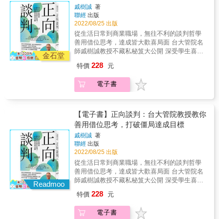
你對談判的印象是什麼呢？是針鋒相對、互不
例，教你如何充分準備並制定有效的談判策
失 ◆ R（規則） &│談判依循什麼規則、規
戚樹誠
著
相讓？還是爾虞我詐、心懷鬼胎？談判，並非
略，同時在談判過程中保持冷靜和自信。你將
則由誰決定、規則是否能改變 ◆ T（戰
聯經
出版
一定得要殺氣騰騰、無所不用其極只為了從對
學會應對各種複雜情境，包括對手的挑戰、僵
術） &│想要改變結果，得改變事實或是改
2022/08/25 出版
方嘴裡多搶下一塊肉來。談判，是透過溝通和
局的突破，以及將談判價值最大化的技巧。無
變認知 ◆ S（議題） &│議題多元才更有機
從生活日常到商業職場，無往不利的談判哲學
交換，讓彼此生活變得更美好。學習談判，不
論是商業談判抑或日常生活中的協商，這些技
會達成雙贏 ▍PARTS思維不僅能在談判時派上
善用借位思考，達成皆大歡喜局面 台大管院名
是為了佔人便宜，而是希望皆大歡喜。 ▍為什
巧都將讓你成為一位不僅優秀且富同理心的談
用場，也同樣可以運用在生活上的各種疑難雜
師戚樹誠教授不藏私秘笈大公開 深受學生喜
麼應該多多談、主動談、好好談？ ◆ 該談卻沒
金石堂
判高手！&&【Amazon讀者好評推薦】「正如
症，幫助你看清問題、解決問題，讓生活更美
愛，各方盛讚的好評課程 談判學問就存在於你
談的狀況比想像的多得多 ◆ 好好談不是穩贏，
賀伯所指出的，我們在生活中無所不談判！如
228
特價
元
好！ &
我日常之間。 不論在職場開口加薪、買賣議價
但是絕對可以提高成功率 ◆ 談判賺錢最快，談
果你想在生活中取得成功，談判能力必不可
或是人際相處上， 用彈性靈活的方式運用談判
下來的每一分錢都是淨利 ◆ 談判是機器無法取
少。如果你想成為一位出色、甚至是優秀的談
電子書
理論，就能創造令人驚訝的理想結果！ 戚樹誠
代的關鍵能力 ◆ 談判讓你重新找回對生活的控
判者，請閱讀這本書！我向每個人推薦它，而
教授多年來於台大開課，累積實戰經驗，終於
制權 ▍利用PARTS談判思維幫助你拆解、解決
且自從我的女兒們學會說話起，我就一直向她
首度大公開課堂內容，以輕鬆詼諧的方式切
問題 ◆ P（人） &│每回合的談判有誰參
們引用這本書的內容！那已經是數十年前的事
入，指引何謂正向談判！ 《正向談判》從談判
【電子書】正向談判：台大管院教授教你
與、有決定權的又是誰 ◆ A（談判籌碼）│參
情了！這是一本既有趣又充滿實用訊息的好
策略與技巧、影響談判的個人因素到情境態
善用借位思考，打破僵局達成目標
與談判能帶來什麼價值、離開談判又有什麼損
書！」──Judson Somerville MD review
勢，將協商談判從一種「談判術」、「對立」
失 ◆ R（規則） &│談判依循什麼規則、規
rank&「這本書讓談判這門學問變得基本易懂且
戚樹誠
著
的層次，提升至「價值創造」、「互利共容」
則由誰決定、規則是否能改變 ◆ T（戰
可以融入日常生活。我們經常進行談判，無論
聯經
出版
的境界，並帶你成為一位真誠領導者。 ▍【善
術） &│想要改變結果，得改變事實或是改
2022/08/25 出版
是決定晚餐去哪裡、爭取商店的折扣還是爭取
用互惠原則，得到你應得的餅】 設定好底線，
變認知 ◆ S（議題） &│議題多元才更有機
加薪。其中的關鍵要點是：盡力理解對方想要
從生活日常到商業職場，無往不利的談判哲學
在對方讓步時也做出相對應的回應，進而達成
會達成雙贏 ▍PARTS思維不僅能在談判時派上
什麼，讓對方投入談判過程並將其個人化。整
善用借位思考，達成皆大歡喜局面 台大管院名
交易。 ▍【一起把餅做大，你好我好大家都
用場，也同樣可以運用在生活上的各種疑難雜
體來說，這是一本很棒的書。」──匿名讀者
師戚樹誠教授不藏私秘笈大公開 深受學生喜
好】 不要放棄整合的機會，善用權宜合約打破
Readmoo
症，幫助你看清問題、解決問題，讓生活更美
&「對於那些成長於非黑即白、對或錯、好或壞
愛，各方盛讚的好評課程 談判學問就存在於你
僵局。 ▍【自己談不來，就尋求幫助】 找代理
228
特價
元
好！ &
的思維框架中的人，無論你的信念如何根深柢
我日常之間。 不論在職場開口加薪、買賣議價
人必須確定雙方目標相同，充分溝通與信任對
固，這本書都能讓你打開眼界，幫助你獲得比
或是人際相處上， 用彈性靈活的方式運用談判
方。 ▍【按捺不住心中怒火，請一定要穩定情
電子書
以往更大的成就。它不僅教導了我們，在看似
理論，就能創造令人驚訝的理想結果！ 戚樹誠
緒】 不要讓生氣的談判對手得逞，將對方的攻