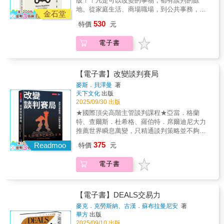
版！！凡是可以改變的事物，都有談判的餘
配偶溝通的每一個人。對人際影響力有興趣
地。從家庭生活、商場職場，到公共事務，只
者：想要學習「不戰而屈人之兵」，透過心理
金石堂
要與人接觸，幾乎都需要談判。精進談判能
透視與策略布局達成目標的人。讀完《商務談
530
特價
元
力，讓你於公於私無往不利！收錄83則在商場
判》可以學到：導正談判迷思：破除「辯贏就
及職場經常可接觸到的談判案例，並搭配行家
是贏家」或「準備周全就不會被嚇到」等常見
電子書
對該等案例之詳盡解析說明，讓你學得更廣更
錯誤觀念。完整的準備流程：學會談判前的8大
深。談判並非僅限於正式會議或國際事務，而
準備工作，包括確立目標、評估實力、規劃策
是「藉著說服與讓步，促使利害關係人接納己
略及選擇時間地點。實戰攻防技巧：掌握如何
意」的過程。本書能幫助您從根本導正談判迷
【電子書】改變談判賽局
「喊高價」、如何回應對手的「柔性回拒」，
思，將談判能力從「受蹂躪的羔羊」提升至
以及應對對手設置的「囚籠、壓力與陷阱」。
麥斯．貝澤曼
著
「卓越的談判者」。誰需要閱讀《商務談
天下文化
出版
溝通與結案：學習陳述、聆聽、發問與答覆的
判》？職場人士：需要向雇主要求加薪、向客
2025/09/30 出版
技巧，以及如何優雅地讓步並達成雙贏協議。
戶要求縮短票期或向供應商要求折價的業務、
《商務談判》可以幫我們解決：信心不足：透
★國際頂尖高階主管談判課程★亞當．格蘭
採購與經營者。一般大眾：在生活中需要向父
過「談判能力檢測」，讓您認清現狀並提供提
特、查爾斯．杜希格、羅伯特．席爾迪尼大力
母要求零用錢、向老師討論考試範圍，甚至與
升能力的具體路徑。容易情緒化：學習如何控
推薦世界瞬息萬變，只精通談判策略並不夠精
配偶溝通的每一個人。對人際影響力有興趣
制情緒，避免因「意志力競賽」導致談判破
準利用談判情境，才能真正改變賽局，取得優
375
者：想要學習「不戰而屈人之兵」，透過心理
Readmoo
特價
元
裂。被對方牽著走：辨識對手使用的技巧
勢新冠疫情徹底改變我們的互動方式。隨著供
透視與策略布局達成目標的人。讀完《商務談
（如：最後通牒、獅子大開口、白臉黑臉
應鏈中斷、線上會議興起與遠距合作成為常
判》可以學到：導正談判迷思：破除「辯贏就
電子書
等），並學會有效的反制之道。關係與利益的
態，談判的對象、內容、地點和方法都與從前
是贏家」或「準備周全就不會被嚇到」等常見
拉鋸：解決「想贏得交易卻怕傷了感情」的困
截然不同。雖然傳統的談判策略仍舊有效，但
錯誤觀念。完整的準備流程：學會談判前的8大
擾，實現真正的雙贏。本書特色：實戰導向：
還是需要根據不同的情境做出調整。本書作者
準備工作，包括確立目標、評估實力、規劃策
內含83個取自商場及職場的真實案例，並附有
貝澤曼是國際知名的談判專家，在哈佛商學院
【電子書】DEALS交易力
略及選擇時間地點。實戰攻防技巧：掌握如何
專家解析。自我檢測：提供30個言述的談判能
專為高階主管開設「改變賽局」課程，他發現
麥克．克勞斯納、古漢．蘇布拉曼尼安
著
「喊高價」、如何回應對手的「柔性回拒」，
力檢測表與20組情境的談判風格量表，讓您快
在談判中，獨特的情境會影響談判方式。在這
畢方
出版
以及應對對手設置的「囚籠、壓力與陷阱」。
速定位自己的強弱項。東西合璧：取材自現代
本書中，你可以學到：1. 辨別文化、經濟、政
2025/09/10 出版