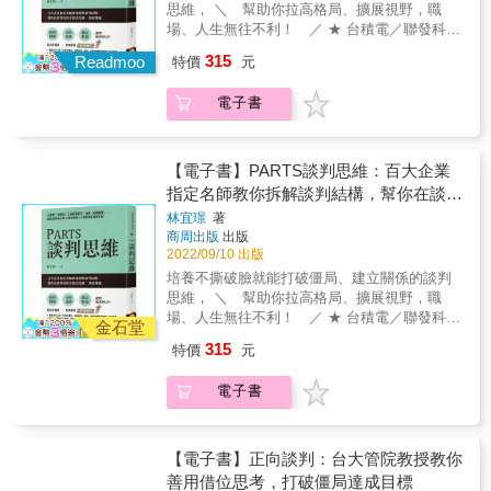
說「有人的地方就有江湖」。但我覺得其實應
出對方真正需求。＃用心交流與對方建立信任
思維， ＼ 幫助你拉高格局、擴展視野，職
該是說「有人的地方就要談判」。 看完本書，
關係，並先取得對方周圍眾人的支持，用真誠
場、人生無往不利！ ／ ★ 台積電／聯發科／
收穫滿滿，侯勳不只是談判大叔，也是談判大
態度來化解反對意見。&◤談判黃金原則◢任何
上海商業銀行／遠傳／裕隆集團&hellip;&hellip;
315
師。祝福侯勳這本書大賣，我相信這本書的讀
Readmoo
特價
元
一種經由談判產生的結果，當然都可以繼續談
超過300家企業、上萬名專業人士親身實證！
者，一定都會是談判的真正贏家。
判！&（更詳盡的談判策略與實踐應用，請詳閱
★ 從商業實戰到生活應用，最強分析工具「談
&mdash;&mdash;蔡志雄｜包租公律師 &
電子書
本書！）&&【本書特色】1.國際頂尖談判專家
判計畫表」，幫你精準診斷每一次談判 好評推
第一手教學，讓你從餐桌到戰場，都能達成有
薦── 林明樟｜連續創業家暨兩岸三地上市公司
利的談判！《時代》雜誌曾指出，「如果你正
指名度最高頂尖財報職業講師 黃鼎翎｜十分好
處於一場改變人生的關鍵談判，你會希望坐在
創意執行長／先勢集團共同創辦人 蘇益賢｜臨
【電子書】PARTS談判思維：百大企業
你身旁的就是賀伯．科恩！」賀伯身經千百
床心理師 ▍談判不是拚輸贏，而是好好喬事情
指定名師教你拆解談判結構，幫你在談判
戰，談判資歷50年，更是美國三屆總統御用談
你對談判的印象是什麼呢？是針鋒相對、互不
攻防中搶佔先機、創造雙贏
林宜璟
著
判智囊。現在，你有機會從他身上學到談判的
相讓？還是爾虞我詐、心懷鬼胎？談判，並非
商周出版
出版
精髓！他的經驗和專業知識將幫助你在談判桌
一定得要殺氣騰騰、無所不用其極只為了從對
2022/09/10 出版
上占據主導位置，迎來更大的成功。&2. 大師
方嘴裡多搶下一塊肉來。談判，是透過溝通和
培養不撕破臉就能打破僵局、建立關係的談判
級50年談判經驗淬鍊出的談判原則全收錄●談判
交換，讓彼此生活變得更美好。學習談判，不
思維， ＼ 幫助你拉高格局、擴展視野，職
的三個關鍵變數●該不該談判的重要提問●讓你
是為了佔人便宜，而是希望皆大歡喜。 ▍為什
場、人生無往不利！ ／ ★ 台積電／聯發科／
談出優勢的最佳攻略●你可以在談判中善用的14
麼應該多多談、主動談、好好談？ ◆ 該談卻沒
金石堂
上海商業銀行／遠傳／裕隆集團&hellip;&hellip;
種力量●規劃與掌握談判的最佳時程●如何找到
談的狀況比想像的多得多 ◆ 好好談不是穩贏，
315
特價
元
超過300家企業、上萬名專業人士親身實證！
贏得談判的蛛絲馬跡●認出非輸即贏的談判手
但是絕對可以提高成功率 ◆ 談判賺錢最快，談
★ 從商業實戰到生活應用，最強分析工具「談
法，避免受害●對手也可以是盟友，只要滿足對
下來的每一分錢都是淨利 ◆ 談判是機器無法取
電子書
判計畫表」，幫你精準診斷每一次談判 好評推
方需求●如何達成讓雙方都滿意的談判雙贏●電
代的關鍵能力 ◆ 談判讓你重新找回對生活的控
薦── 林明樟｜連續創業家暨兩岸三地上市公司
話談判的特點與成功技巧●「步步高升」找到能
制權 ▍利用PARTS談判思維幫助你拆解、解決
指名度最高頂尖財報職業講師 黃鼎翎｜十分好
解決你問題的層級●多點人性與個性，讓你談判
問題 ◆ P（人） &│每回合的談判有誰參
創意執行長／先勢集團共同創辦人 蘇益賢｜臨
【電子書】正向談判：台大管院教授教你
贏面大增&3.談判不是硬梆梆的文字話術，而是
與、有決定權的又是誰 ◆ A（談判籌碼）│參
床心理師 ▍談判不是拚輸贏，而是好好喬事情
活生生的心理戰術透過許多近在眼前的生活案
善用借位思考，打破僵局達成目標
與談判能帶來什麼價值、離開談判又有什麼損