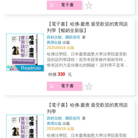
商先贏一半聰明的人不一定會談判；而懂協商
作、技術專利或併購案的盈利能力支付條款──
毫不猶豫地接納談判對手的首次提議，你務必
而這就為你開啟了降價的大門。/另外，我們在
電子書
何從經濟學的角度擬定理想的合約。從二手車
的人往往在財務和工作上更勝一籌，在生活上
是如何回應其中蘊含的經濟學根本原理。克勞
要與他討價還價！◎盡量不要利用電話談判，
生活和工作上難免需要跟過去有不愉快的人協
交易買賣到數十億美元企業併購，商學院教授
也比較吃得開。/例如，一般人習慣開門見山地
斯納說，如果能更了解這些表面之下的動態，
若有必要進行電話談判，你的準備要比對手更
商，一般人可能選擇硬著頭皮上場，而懂協商
與法學專家聯手，從現實生活的實際案例了解
問：「你們是否有更優惠的費率方案？」而懂
協商者就可以處理一開始沒那麼明顯的議題，
充分！◎如果你有權選擇談判語言，記住：永
的人會在一開始表明立場：「我們能不能放下
如何成為交易協議中的最大贏家，讓你在商業
協商的人更常用「請問如果要解約該找哪一
【電子書】哈佛‧慶應 最受歡迎的實用談
帶來更大的價值。」──史丹佛律師∣莫妮卡‧施
遠選擇自己最熟悉的語言。◎除非談判議程中
過去，只談未來？」因為：這問題暗示著，如
交易中獲取最大價值。專業推薦「克勞斯納和
位？」來開場，也更有機會為自己省下每月的
萊伯（Monica Schreiber）「如果你有興趣探討
的每一個議案都達成協議，否則應視為沒有任
判學【暢銷全新版】
果雙方想要取得任何進展，就要避免一直回顧
蘇布拉曼尼安的著作對於任何想要了解現實合
電信費用。因為：當你是一家企業的長期顧
交易的架構和協商為何不只是一場零和遊戲，
何一個議案達成協議。◎從事跨國談判或跨文
與當前協商無關的舊帳；而同意這個問題的
田村次朗、隅田浩司
著
約和交易的人來說，都是非常寶貴的參考資
客，企業很清楚與重視長期顧客的價值，通常
想知道老練的交易專家如何創造價值，這本書
化談判時，你必須具備這樣的認知與修養：
人，則傳遞出想要認真達成協議、向前邁進的
商周出版
出版
源。作者舉了許多有趣的實例，並且很有技巧
設有專員負責留住這樣的顧客，他們有權限提
一定要看。克勞斯納和蘇布拉曼尼安運用真實
（1）入國問禁，入境隨俗。（2）文化與文化
訊息。──────10大類、50個問題隨取即用
2025/08/16 出版
地運用基本的經濟學概念闡述它們。實務派會
供優惠。/ 當聽到一個超乎預算的價格，一般人
的交易案例涵蓋許多不同的產業，將複雜的經
之間，無所謂對或錯，也無所謂好或壞，它們
──────任何人都可以快速上手不論要：打探
哈佛法學院、日本慶應義塾大學法學院最受歡
得到許多真知灼見，但學者也可以藉此將自己
直覺反應：價格沒得談嗎？而對方幾乎都會順
濟學變成容易駕馭的工具。成果就是一本富含
只是不同而已！
資訊、找到作決定的人、先發制人、限制對手
迎的談判學課程！當所有競爭條件都相等時，
的理論修正得更好。」──諾貝爾經濟學獎得
著話回答：沒有。懂協商的人則會改成這麼
理論卻又實用的參考書。」──哥倫比亞法學院
空間、拉高自己姿態；還是要：把餅做大、爭
惟有談判力是你勝出的關鍵！ 談判學不是單純
主、哈佛大學教授∣奧立佛‧哈特（Oliver Hart）
問：議價空間有多少？因為：對方面對的不再
Readmoo
法律與商業榮譽教授、史丹佛法學院法律與商
取漂亮價格、突破僵局、順利成交、攻破對方
表面上的討價還價，或是互相欺瞞的技術，而
「這本書文字直白，大量援引真實案例，探討
是一個「是」或「否」問題，面對新提問，他
業榮譽教授∣羅納德‧吉爾森（Ronald J.
330
特價
元
心防；在關鍵時刻提出對的問題，有助於你取
是解決問題、爭取最大利益不可欠缺的競爭
了所有的交易──無論是生技公司與藥廠的合
們的回答幾乎被限縮在「很少」或「不多」，
Gilson）「無論你是商學院或法學院的新生、
得決定性的進展。 客人：最近生意怎麼
力。以哈佛法學院的「談判學」為立論基礎，
作、技術專利或併購案的盈利能力支付條款──
而這就為你開啟了降價的大門。/另外，我們在
財經界的資深專業人士，抑或是充滿好奇心的
電子書
樣？（探聽資訊）店員：景氣不好，業績很
加上現場聽證與調查分析得來的實際談判案
是如何回應其中蘊含的經濟學根本原理。克勞
生活和工作上難免需要跟過去有不愉快的人協
讀者，想要了解登上頭條新聞的交易案背後的
差。客人：是喔……這個要1,000元？可以算便
例，教你立刻派得上用場的實用性談判入
斯納說，如果能更了解這些表面之下的動態，
商，一般人可能選擇硬著頭皮上場，而懂協商
運作原理，你的書架上都一定要有這本書。」
宜一點嗎？（爭取優惠）店員：買3組的話，
門。 ★日本亞馬遜網路書店5顆星好評！專文
協商者就可以處理一開始沒那麼明顯的議題，
的人會在一開始表明立場：「我們能不能放下
──摩根士丹利全球併購長∣史蒂芬‧蒙格
2,500元你可以接受嗎？（把餅做大、定錨效
推薦 ▎游梓翔 世新大學口語傳播系教授專業推
【電子書】哈佛‧慶應 最受歡迎的實用談
帶來更大的價值。」──史丹佛律師∣莫妮卡‧施
過去，只談未來？」因為：這問題暗示著，如
（Stephen R. Munger）「所有的商業交易都蘊
應）客人：你知道嗎，另一家的價格比較低？
薦 ▎戚樹誠 臺灣大學商學研究所特聘教授│劉
萊伯（Monica Schreiber）「如果你有興趣探討
判學
果雙方想要取得任何進展，就要避免一直回顧
含同一套簡單優雅的經濟學架構，無論是相對
（建立優勢）店員：這要看你重視的是品質還
必榮 東吳大學政治系教授 生活處處都在「談
交易的架構和協商為何不只是一場零和遊戲，
與當前協商無關的舊帳；而同意這個問題的
直白的收購案，或者是極為複雜的合併案。最
田村次朗、隅田浩司
著
是價格？（保護價格）客人：當然都要兼顧，
判、溝通、協商」，以對話取代對立，共識取
想知道老練的交易專家如何創造價值，這本書
人，則傳遞出想要認真達成協議、向前邁進的
佳交易能夠成交的關鍵就在於把焦點放在重要
商周出版
出版
2,400元可以嗎。你應該會想做我的生意吧？
代勝負，解決問題就從談判開始！ 對方比你強
一定要看。克勞斯納和蘇布拉曼尼安運用真實
訊息。──────10大類、50個問題隨取即用
2025/08/16 出版
的經濟學驅動因子，不要被其他噪音干擾分
（心理戰術）店員：這樣吧，如果你刷卡，
勢怎麼談？為了達成業績，非向對方讓步不
的交易案例涵蓋許多不同的產業，將複雜的經
──────任何人都可以快速上手不論要：打探
心。克勞斯納和蘇布拉曼尼安的著作是這個領
哈佛法學院、日本慶應義塾大學法學院最受歡
2,400加3%手續費是2,472元。不如你改成付
可？萬一對方要求大幅降價，該怎麼辦？對方