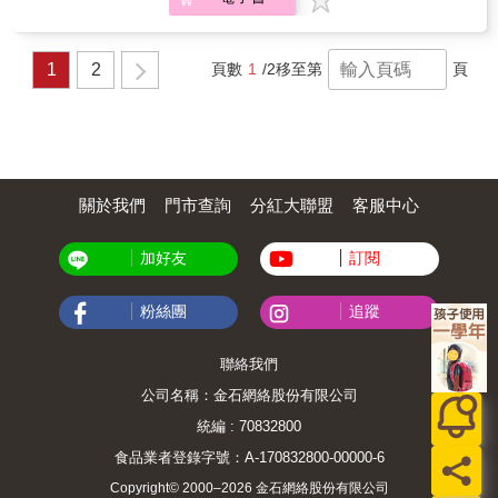
活的技巧當然必不可少。怎樣把你的主張變成
「身經百戰」歷練，化為最簡明的「系統化」
豐富的人往往有點自我中心，他們及時將感情
雙方的共識？怎樣提高談判力、說服力？ 談
創新談判技巧，精彩實用！ 本書作者自二十幾
透過表情流露，是想以這種方式來讓別人順著
判，是一項必須一磨再磨的藝術；是一種挑戰
歲進入房地產投資行業以來，一路從台灣發展
自己的心意走。遇到這樣的人，如果發現他的
性的工作，同時具有一定的趣味性和刺激性。
1
2
頁數
1
/2
移至第
頁
至中國大陸一線城市，除了善於觀察分析、深
表情起變化，不妨先暫時認同，以免讓談判發
作為談判者，固然要仰仗自身的實力，但也要
諳溝通脈絡，並且始終秉持「善良誠懇」的理
生不必要衝突。 （2）言語上的滿意只是幌
具備談判技巧和策略，尤其是心理博弈的策
性前提，因而始終深受投資人的信賴。十多年
子，不停抖動的雙腳才是真正心意 ►►交談
略。在本書中，作者借助99個致勝秘訣的分
來，他所承接的房地產投資個案無數，不僅總
時，聆聽者一副滿意的樣子，但雙腳卻不停抖
析，全面介紹了談判中的心理技巧，讀完這本
金額已超過93億新台幣，更在各界不斷邀請下
動，代表他對你的話題根本並不感興趣。想瞭
書，你也能成為談判、說服的高手。
陸續開班講授「被動談判」技巧，並被暱稱為
解談判對手的內心，不能只聽對方的話語，還
「談判大叔」的暱稱。而本書，就是其「系統
要觀察對方無意識的小動作。 （3）「隨便
關於我們
門市查詢
分紅大聯盟
客服中心
化」的結晶，更是他個人耗費兩年才完成的第
吧」、「你看著辦吧」，其實不是真的讓你放
一本著作，內容論述精闢，並納入兩岸實例講
手去做 ►►會這樣說的人往往有強烈的控制欲
解，連影響全球的美國貿易戰，也有深入分析
加好友
訂閱
望，很可能他們對於你的建議有自己的想法，
&mdash;&mdash;&mdash;書在手，就能輕鬆
但又不方便直接表達，這時最好能夠引導他說
掌握投資高手的談判心法，完整學會連川普總
出對他的真實想法，才能有利於進行協商。 此
統都在用的「被動談判術」！ 【特色3】以
粉絲團
追蹤
外，了解不同的人格特質，也能有效揣摩對方
「實際案例」分析，用真實故事詳述七大被動
心理，找出適合的談判策略，比方說
談判技巧應用，一看就懂！ 本書以作者的實戰
&mdash;&mdash; （1）善於處理且重視人際
聯絡我們
經驗為本，除了用「七堂課」來貫串「被動談
關係的人，易有不安全感 ►►這類人若是孤身
判」的精髓，並藉由一個又一個的真實案例來
公司名稱：金石網絡股份有限公司
一人，常常會不自覺地產生心理壓力，試著促
詳實說明七大技巧的用法與時機。從角色、心
成「一對一」的對談方式，能使其無法發揮優
統編 : 70832800
態、情勢的模擬，到對應態度、語氣、談判技
勢。 （2）自信心較強，有主見的人，通常喜
術的應用，都有完整的分析與說明，所以，只
食品業者登錄字號：A-170832800-00000-6
歡聽奉承話 ►►針對其驕傲自信的心理，準備
要「看故事」，就能跟著事情發展的過程，一
一些恰到好處的「恭維話」，能使其情緒高
Copyright© 2000–2026 金石網絡股份有限公司
步一步學會「搭舞台」、「掌握拉力」、「善