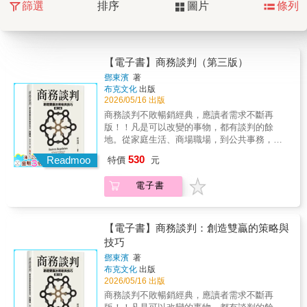
篩選
排序
圖片
條列
【電子書】商務談判（第三版）
鄧東濱
著
布克文化
出版
2026/05/16 出版
商務談判不敗暢銷經典，應讀者需求不斷再
版！！凡是可以改變的事物，都有談判的餘
地。從家庭生活、商場職場，到公共事務，只
要與人接觸，幾乎都需要談判。精進談判能
530
Readmoo
特價
元
力，讓你於公於私無往不利！收錄83則在商場
及職場經常可接觸到的談判案例，並搭配行家
電子書
對該等案例之詳盡解析說明，讓你學得更廣更
深。談判並非僅限於正式會議或國際事務，而
是「藉著說服與讓步，促使利害關係人接納己
意」的過程。本書能幫助您從根本導正談判迷
【電子書】商務談判：創造雙贏的策略與
思，將談判能力從「受蹂躪的羔羊」提升至
技巧
「卓越的談判者」。誰需要閱讀《商務談
鄧東濱
著
判》？職場人士：需要向雇主要求加薪、向客
布克文化
出版
戶要求縮短票期或向供應商要求折價的業務、
2026/05/16 出版
採購與經營者。一般大眾：在生活中需要向父
商務談判不敗暢銷經典，應讀者需求不斷再
母要求零用錢、向老師討論考試範圍，甚至與