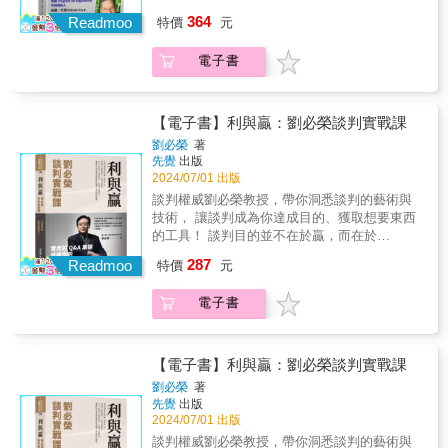
離，無憂無慮。長大後才發現，原來電影裡的
擇不要走向撕裂， 用轉化衝突的心態面對歧
《超業筆記》、《溝通表達勝經》，很開心能
364
主角們煩惱好多、生活好複雜，困難重重，而
Readmoo
特價
元
異，創造新的可能選擇！ 當代談判大師、哈佛
寓教於樂地將七部好電影寫在我的第四本書
且很真實（本書有五部電影是真人真事改
談判課程共同創辦人 重磅新作 管理大師、《恆
裡，希望你喜歡這本書，更希望因為看了書，
編），真是印證了「戲如人生，人生如戲」這
電子書
久卓越的修煉》作者 柯林斯 專文推薦
引發你對這幾部好片的興趣，馬上去找正版電
句話。&從2019年4月1日起，我在
✧✦✧✦✧✦✧ 世界變動速度加劇，自然帶來更
影好好完整地欣賞一番，這也是我寫這本書的
YouTube「鄭立德的談判溝通超業學院」頻道
多岐見與利益相左的碰撞， 衝突與分化處處都
初衷。看電影是一種感官的享受，讀好書是一
製作了一系列「鄭立德的談判電影101」影片，
在撕裂家庭、社群和社會，我們可以避免落到
種智慧的累積。&這本書，是給我兒子今年滿八
【電子書】利與贏：劉必榮談判實戰課
希望藉由談判電影的解析，帶給大家多些談判
這一步。 天災地變無法控制，人際衝突甚至戰
歲的生日禮物。更要獻給去年驟逝、已在天上
劉必榮
著
的觀念、知識和技巧。我的第一本書《談判力
爭卻可以由我們自己終結， 開啟全新可能性，
和老爸相聚的老媽，雖然我們無法再拿著我的
先覺
出版
就是你的超能力》也在同年出版，幫助讀者：
創造彼此繁榮共存的未來！ 享譽世界的國際談
新書合照。老媽我愛您，感謝您，您們一直都
2024/07/01 出版
不求全拿，但得更多，愈談愈有利。&無論談
判專家尤瑞，具有人類學家及調解者的雙重背
在。&前言/看電影學談判溝通這本書可以幫助
談判權威劉必榮教授，帶你洞悉談判的藝術與
判、銷售或溝通，我們都希望能在最短的時間
景，他認為「衝突是自然的」，是生活的一部
讀者更容易理解「看電影學談判溝通」的核心
技術， 讓談判成為你達成目的、獲取想要東西
內：談判雙贏、成功銷售、有效溝通，呼應我
分，各方不同立場的觀點與利益分岐，自然導
理念、實踐方法以及相應的好處和利益，並激
的工具！ 談判目的並不在於贏，而在於
的前三本書：《談判力就是你的超能力》、
致衝突無處不在，也不會消失。他的談判特點
發學習興趣。幫助讀者更具體理解如何透過
「利」。 談判若「贏而無利」，是沒有意義
《超業筆記》、《溝通表達勝經》，很開心能
287
著重從人類學家的思維與視角切入，找出創造
Readmoo
「看電影」來提升溝通技巧和談判時的應對能
特價
元
的； 反之，談判若「輸而有利」，則是可以接
寓教於樂地將七部好電影寫在我的第四本書
性、非傳統解方，來解決根深柢固的問題。
力，增進團隊合作，強化領導力，並實現個人
受的。 重疊的利益才是彼此關係能否黏著、長
裡，希望你喜歡這本書，更希望因為看了書，
1977年仍是哈佛人類學研究生的尤瑞，即獲邀
工作及生活的目標與成功。&本書的五大特色：
電子書
久維持的關鍵。 「我寫這本書的目的，是為讀
引發你對這幾部好片的興趣，馬上去找正版電
參與中東和談，開啟他接下來50年精實豐厚的
1.深入分析電影場景對於每一部電影，挑選其
者提供一個可以隨身攜帶的談判錦囊。 看過
影好好完整地欣賞一番，這也是我寫這本書的
談判經歷。1980年代，他協助美蘇政府降低核
中關鍵場景深入分析，包括：「角色的人物背
《劉必榮談判精華課》的人可以用這本書複
初衷。看電影是一種感官的享受，讀好書是一
戰風險；2010年代，他襄助哥倫比亞總統終結
景、性格與能力」、「角色之間的對話」、
習， 來不及看的人，可以馬上用這本書應
種智慧的累積。&這本書，是給我兒子今年滿八
【電子書】利與贏：劉必榮談判實戰課
內戰。尤瑞服務過的客戶除白宮和五角大廈，
「情境的營造」、「心理戰術」等。透過對電
急。」──劉必榮 破解談判實戰盲點，把談判變
歲的生日禮物。更要獻給去年驟逝、已在天上
劉必榮
著
更涵蓋數十家財星500大企業，處理各類勞資仲
影情節的分析，讓讀者從中學習談判溝通的心
成可學習的學問， 是一本可以隨身攜帶、立即
和老爸相聚的老媽，雖然我們無法再拿著我的
先覺
出版
裁、商業糾紛，以迄今日進行中的俄烏戰爭，
態、技巧、戰術和策略。&2.融合談判理論和溝
可用的談判錦囊！ ● 跳槽、辭職、求職的談判
新書合照。老媽我愛您，感謝您，您們一直都
2024/07/01 出版
都有他戮力效勞的身影。 我們未必要達成協
通技巧實踐分析電影並提供相關的談判理論和
關鍵為何？ ● 沒籌碼怎麼辦？如何創造籌碼？
在。&前言/看電影學談判溝通這本書可以幫助
談判權威劉必榮教授，帶你洞悉談判的藝術與
議，而要促成新的「yes」 尤瑞擔任共同作者
溝通技巧，將其應用到實際情境中，幫助讀者