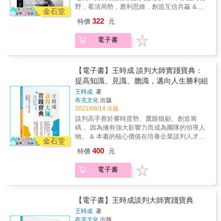
力於談判觀念與談判藝術的推廣。30餘年來，
被宰。」生活是一連串的談判：不論是買車、
恢復理智與平衡。控制自己的行為、恢復理智
野．看清局勢．磨利思維．創造互信共贏 &
不斷受邀在各公民營企業主講談判課程。他將
金石堂
加薪、購屋、重談租金，或是與另一半商量事
的方法，就是走進「包廂」。「包廂」指的是
『我希望每一個學過談判的人，都能一起把餅
多年的研究，以及在各界教學、交流的經驗，
情，本書將協助你創造成功協商。
322
特價
元
將自己抽離當下的情境與情緒，從宏觀的視角
做大， 使所有的衝突都像和風細雨一樣，輕鬆
彙總成本書。全書融合理論與實務，以西方的
觀察現在的局勢。如此一來就能讓自己冷靜，
解決。』──劉必榮 & 找工作、談薪資、商業合
正統理論為內容骨幹，將中國傳統兵學化為血
電子書
並專注在如何達成目標。準備好最佳替代方
作、人際衝突、看懂國際情勢&hellip;&hellip;
肉，拆解談判發生的條件與組成元素，並提供
案，可以讓你更容易冷靜下來。 & ◎第二步：
談判不只是謀略與技巧，更是人人都必須具備
豐富實例。從外交到兩岸、到商業、到勞資，
不要爭論，站在對方身邊 在自己恢復理智與平
的重要素養！ & 談判權威劉必榮教授帶你進入
劉教授帶領大家深入思考談判的邏輯與原理原
衡後，你也要讓對方冷靜。你必須化解他的負
談判的殿堂， 貫通理論與實務，成為遊刃有餘
【電子書】王時成 談判大師實踐寶典：
則，增加國際視野，提升戰略位置，獲得洞悉
面情緒，消除他的防備、恐懼、懷疑和敵意。
的談判高手！ & 談判不只是技巧，它也是一種
提高知識、見識、膽識，邁向人生勝利組
情勢的談判智慧。 & 從精采實例中帶出戰術，
傾聽對方，理解對方，卸下對方的戒備，創造
思維方式，更是一種「贏者不全贏、輸者不全
讓你迅速貫通，真正學到談判的精髓： & ‧為什
王時成
著
有利談判的氣氛。 & ◎第三步：不要拒絕，改
輸」的素養。談判不只是用來殺價或買賣，更
麼欠對方一份情，反而有助雙方關係？ ‧有哪種
布克文化
出版
變遊戲規則 當你創造了有利的談判氣氛後，你
多的時候，它在幫我們建立關係、解決衝突，
個性的人是不適合參加談判的？ ‧當你居於弱
2021/08/14 出版
需要避免再次衝突。讓對方專注在滿足雙方的
為事情找到最佳解方。學習談判，就是學習雙
勢，該出什麼「妙招」才能讓強者讓步? ‧為什
談判高手善於審時度勢、鷹眼狼顧、創造籌
利益，並且尋找達成雙方目標的方法。你必須
贏的做法。 & 劉必榮教授專研談判理論，並致
麼刻意引爆衝突，反而能成為談判的切入點？ ‧
碼， 因為擁有強大影響力而成為團隊的領導人
改變遊戲規則，突破築起的高牆、轉移攻擊，
力於談判觀念與談判藝術的推廣。30餘年來，
為什麼超級房仲每次接到委託案，都要對方先
物。 & 本書的核心價值在培養企業談判人才，
然後破解對方詭計。 & ◎第四步：不要施壓，
不斷受邀在各公民營企業主講談判課程。他將
金石堂
找別人？ ‧澳洲聯航如何用全面停飛，把「我的
同時協助讀者們具備 20%人生勝利組的關鍵能
搭建一座金橋 當你讓對方放下戒心，專注於進
多年的研究，以及在各界教學、交流的經驗，
400
特價
元
問題」變成「大家的問題」，化解僵局？ ‧會吵
力：【談判力】。 & 海峽兩岸企管名師 &王時
行解決問題的談判後，還必須解除他的懷疑，
彙總成本書。全書融合理論與實務，以西方的
的小孩有糖吃，但要抓準時機。這和北韓藉由
成 &畢生所學 傾囊相授 & & 政治、商務、職
引導他讓雙方達成具體的協議。你要在你們的
正統理論為內容骨幹，將中國傳統兵學化為血
電子書
擁核創造籌碼，有何相通之處？ ‧川普時代的財
場、社會、家族、夫妻、親子、朋友、採購、
利益之間，橫跨鴻溝，打造一座橋樑，並引導
肉，拆解談判發生的條件與組成元素，並提供
政部長穆努欽，如何代表自認天下最會談判的
銷售、法律等糾紛不斷，本書蒐集許多談判名
對方過橋。你要保住對方的顏面，並讓成果看
豐富實例。從外交到兩岸、到商業、到勞資，
總統，和民主黨打交道？ & ●談判無處不在 不
家案例，教你智慧地思考問題、運用靈活手腕
起來像是他的勝利。 & ◎第五步：不要升級，
劉教授帶領大家深入思考談判的邏輯與原理原
管從事什麼行業，不管你是在職場，還是在家
化解衝突解決問題。 & 書籍內容兼顧學理、實
【電子書】王時成談判大師實踐寶典
讓對方想清楚 即使你盡全力找出可能的途徑，
則，增加國際視野，提升戰略位置，獲得洞悉
庭，只要有不同的意見，就可能需要談判協
用性、完整性，具備易讀、易懂、易學、易用
對方還是拒絕，你可能會想以力量逼迫他同
情勢的談判智慧。 & 從精采實例中帶出戰術，
王時成
著
商。談判已經成了現代人必備的基本知識和能
四大特色，適合自學，或是作為企業培育談判
意。然而直接施加壓力的結果往往是遭受反
布克文化
出版
讓你迅速貫通，真正學到談判的精髓： & ‧為什