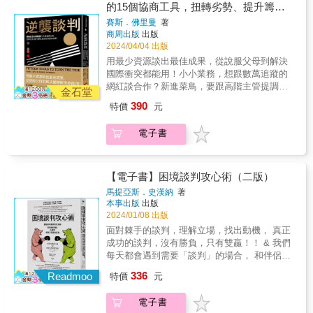
景、經驗閱歷、專業領域或個人興趣為何，它
客戶就夜不成眠嗎？身處小蝦米對上大鯨魚的
先計畫會有用嗎？ ●談判者除了考量所有當事
的15個協商工具，扭轉劣勢、提升籌
&&持續追求個人和職業生涯的發展成長。
籌碼，卻又能讓對方不失顏面，甚至變得與你
們達成目標的工具。」 &mdash;&mdash;杜維
不僅提供豐富的理論方法，更透過深入分析經
談判場合，權力關係不對等的高壓情境讓你不
者的利益與相關法律之外，有必要考量道德問
&&&7.理解多元文化&&觀看不同國家和文化背
碼，達成你想要的結果！
更親近，是一門藝術。不論是在職場、學校、
賽斯．佛里曼
著
克（Carol Dweck），《心態致勝》作者 「50
典電影場景，提供生動真實的案例及實用的知
知如何應對嗎？ 教授協商術超過二十年的賽
題嗎？ &hellip;&hellip; & 本書透過心理學、政
景的電影，加深對文化差異的價值觀理解，提
商周出版
出版
家庭，談判都「無所不在」。親子之間的溝
年來，尤瑞在世界各地以其獨一無二的經歷提
識與技巧，使讀者能更加理解並應用談判溝通
斯・弗里曼知道，面對日常生活和職場上的溝
治科學、經濟學、歷史、社會學、人類學、法
升跨文化溝通與談判能力。提高跨文化溝通和
2024/04/04 出版
通、購物時的討價還價、租屋時的租賃協議、
供協助，幫助那些因巨大歧異而看不到和平到
的技巧和策略．面對職場及日常生活的挑戰，
通難題，若只談原則遠遠不夠，明確直接、實
律、賽局理論、囚徒困境、決策科學、政策規
國際合作能力。增進對多元文化社會的敏感度
向公司爭取加薪升遷，乃至所有商業合作都是
用最少資源談出最佳成果，從說服父母到解決
來的人們。在這本標誌性的著作中，他將自己
提升個人生活品質，實現自己的目標和夢想。&
證有效的解題公式才是大家最需要的。 本書提
劃等領域的研究，全面介紹談判過程的概念框
及包容心。&&拓展跨國人際網絡和就業機會。
談判。學會更好的談判技巧，就能帶給你更好
國際衝突都能用！小小業務，想跟數萬追蹤的
所學到的整理成這部了不起的作品，內容非常
你，適合讀這本書嗎？莫懷疑，別猶豫，翻開
供十五個能迅速上手的協商工具，帶領讀者在
架和行為方法，讓我們評估在特定情況下談判
&無論在職場上或是日常生活中，良好的談判溝
的生活品質。優勢談判，是你創造合作共贏的
網紅談合作？新進菜鳥，要跟高階主管提調
實用，同時非常觸動情感。我愉快又驚艷地一
書，讓我們一起進入充滿神奇魔力、比真實生
談判道路上見招拆招，讓你迅速理清自己的理
金石堂
時，做什麼是有意義的。書中並總結了近代人
通技巧非常重要。本書內容清晰、易懂，發人
法寶、成就事業的利器。本書集結了世界第一
薪？新創公司，要請手擁鉅額的投資人贊助
口氣將《創造可能》看過，未來也一定會反覆
活還寫實的電影世界吧！記得找到書上分享的
想條件排序、對方的核心需求，並推導出豐富
類行為變化的研究，藉由歷史和時事的案例來
390
特價
元
深思並提供具體的實踐建議，幫助讀者「開心
的談判大師羅傑．道森數十年的成功談判經
你？如果談判籌碼不對等，該怎麼逆轉劣勢，
重讀其中智慧！」 &mdash;&mdash;法勒
七部正版好電影，搭配本書一起觀看，遨遊徜
的解決問題方案！ Q：客戶提出非常緊迫的交
分析最困難的談判問題。 & 【你是知識控嗎？
看電影，有效學溝通，輕鬆會談判」，快速增
驗，整理出64種優勢談判的秘訣，透過大量淺
達成你想要的結果？說服父母養貓、讓經營衰
（Bruce Feiler）《人生轉折點》，（Life is in
徉在閱讀電影的天空，樂趣無窮！
期，但又不能得罪，你該怎麼辦？ A：利益
關於牛津通識課】 用最簡明直白的方式，了解
進正確的談判溝通心態和技巧。&這本書適合所
電子書
顯易懂的例子，全面解析談判技巧，並針對不
退的公司捐款五倍、把冰箱賣給住在北極的人
the Transitions）作者 「如果我要上戰場（或
&rarr;了解客戶在乎的是什麼 &事實&rarr;確
現代人最需要知道的大問題。 牛津通識課
有希望學習與提升談判溝通能力，並渴望在職
同情境，制定了專門的談判方案，讓你在談判
&hellip;&hellip;只要用15個談判工具逆轉劣勢，
去國會）又只能帶一本書，這是我會帶在身上
認為什麼指定這個交期，找出滿足同樣利益的
（Very Short Introductions，簡稱VSI）是英國
場及生活中取得成功的人，無論讀者的職業背
中實現你所想要的一切，爭取自己理想中的人
再高的條件、再好的價格、再難說服的人都能
的書。尤瑞的新書匯聚艱辛獲得的祕訣，與最
替代方案 &選項&rarr;集思廣益尋找各種替代
牛津大學出版社（Oxford University Press）的
景、經驗閱歷、專業領域或個人興趣為何，它
生。
談成！一想到明天要面對超難搞的魔王級客戶
【電子書】困境談判攻心術（二版）
引人入勝的故事，是探討凡事都有可能的經典
方案 Q：家人不讓你養貓，該怎麼說服？ A：
系列叢書，秉持「為所有讀者提供一個可讀性
不僅提供豐富的理論方法，更透過深入分析經
就夜不成眠嗎？身處小蝦米對上大鯨魚的談判
大作。」 &mdash;&mdash;瑞普立（Amanda
利益&rarr;了解家人擔心的問題有哪些 &事實
馬提亞斯．史漢納
著
強且包羅萬千的工具書圖書館」的信念，於
典電影場景，提供生動真實的案例及實用的知
場合，權力關係不對等的高壓情境讓你不知如
Ripley），《修復關係的正向衝突》作者 「如
本事出版
出版
&rarr;確認如何解決過敏問題、環境問題，以及
1995年首次推出，多年來已出版近700本讀物，
識與技巧，使讀者能更加理解並應用談判溝通
何應對嗎？教授協商術超過二十年的賽斯・弗
果你在乎正在撕裂我們國家的歧異，你一定要
2024/01/08 出版
照顧責任問題 &選項&rarr;在慈善社團借養一
內容涉及歷史、神學、藝術、哲學、文學、醫
的技巧和策略．面對職場及日常生活的挑戰，
里曼知道，面對日常生活和職場上的溝通難
讀這本書，才能解決我們現今生活各方面所面
隻孟加拉豹貓，引起過敏的案例少，掉毛也較
面對棘手的談判，理解立場，找出動機， 真正
學、自然科學、政治等數十多種領域。每一本
提升個人生活品質，實現自己的目標和夢想。&
題，若只談原則遠遠不夠，明確直接、實證有
臨的棘手議題。我非常推薦！」
少 Q：想讓住在北極的人跟你買冰箱，你要怎
成功的談判，沒有勝負，只有雙贏！！ & 我們
書對應一個主題，由該領域公認的專家撰寫，
你，適合讀這本書嗎？莫懷疑，別猶豫，翻開
效的解題公式才是大家最需要的。本書提供十
&mdash;&mdash;瓊斯（Van Jones），社會創
麼賣？ A：利益&rarr;北極人需要一個儲存食物
每天都會遇到需要「談判」的場合， 和伴侶談
篇幅簡潔精煉，並提供進一步深度閱讀的建
書，讓我們一起進入充滿神奇魔力、比真實生
五個能迅速上手的協商工具，帶領讀者在談判
業家、作家及CNN節目主持人
的良好環境 &事實&rarr;冬天時把食物放在戶
判，針對生活費、孩子的教育問題或是誰該倒
議，確保讀者讀完後能建立該主題的專業級知
活還寫實的電影世界吧！記得找到書上分享的
336
道路上見招拆招，讓你迅速理清自己的理想條
Readmoo
特價
元
外，會凍得非常硬而無法食用 &選項&rarr;冰
垃圾、誰該洗碗掃地； 和子女談判，何時應該
識框架。 &
七部正版好電影，搭配本書一起觀看，遨遊徜
件排序、對方的核心需求，並推導出豐富的解
箱可以穩定控管食物溫度 Q：討厭的朋友要你
整理房間、何時應該做功課、何時應該上床就
徉在閱讀電影的天空，樂趣無窮！
決問題方案！Q：客戶提出非常緊迫的交期，但
電子書
周末去幫她搬家，要怎麼拒絕？ A：善用「正
寢； 和老闆談判，當我們想提早下班、想負責
又不能得罪，你該怎麼辦？A：利益&rarr;了解