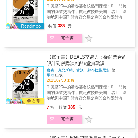
溝通與結案：學習陳述、聆聽、發問與答覆的
英美學者與中國古代典籍（如《孫子兵
治、人際關係、溝通模式與對方的行為等不同
 風靡25年的常春藤名校熱門課程！ 一門跨
技巧，以及如何優雅地讓步並達成雙贏協議。
法》），融合多元智慧。結構嚴謹：從基礎認
情境的影響2. 創造錨點、五五對分等傳統的談
國的商業交易課，廣泛教授於美國、瑞士、新
《商務談判》可以幫我們解決：信心不足：透
知、準備、氛圍營造到實戰議價與跨國談判，
判策略，並針對各種情境做出調整3. 利用文字
加坡與中國 所有對交易談判與合約設計有需
過「談判能力檢測」，讓您認清現狀並提供提
涵蓋談判全流程。心理戰術揭祕：深入剖析23
與視訊如何談判4. 如何提供附加條件，甚至改
求的企業主管、創業家，以及商業和法律相關
升能力的具體路徑。容易情緒化：學習如何控
種議價過程中的攻防手法（囚籠、壓力、陷
385
變談判賽局5. 遇到爭議情境與道德問題時該如
Readmoo
特價
元
的學生和專業人士的必讀經典。走進哈佛與史
制情緒，避免因「意志力競賽」導致談判破
阱），讓您在談判桌上深不可測。談判是現代
何解決本書能讓你突破傳統的雙贏迷思，跳脫
丹佛的大師講堂，揭開商業世界交易背後的思
裂。被對方牽著走：辨識對手使用的技巧
人的一種生活方式！我們從小到大，幾乎每天
認知偏見，並學會在不確定的環境中靈活應
電子書
維與結構！《DEALS交易力：從商業合約設計
（如：最後通牒、獅子大開口、白臉黑臉
都不自覺地，在從事許多大大小小的談判。．
變。無論是供應鏈協商、創業投資、銷售談
到併購談判的8堂實戰課》利用各種實例點出了
等），並學會有效的反制之道。關係與利益的
向父母索取零用錢．向老師要求縮小考試範
判，或職場溝通，都能運用這些方法，找出把
現實世界複雜交易的多樣性，這些實例包括微
拉鋸：解決「想贏得交易卻怕傷了感情」的困
圍．向異性朋友要求分手．向房東要求凍結租
價值最大化的全新方案。各界好評本書在談判
軟收購領英（LinkedIn）、史嘉蕾‧喬韓森針對
擾，實現真正的雙贏。本書特色：實戰導向：
【電子書】DEALS交易力：從商業合約
金上漲．向雇主要求調高薪資．向賣方要求降
方面的介紹不僅發人深省，還非常實用。貝澤
《黑寡婦》的播映與迪士尼發生合約糾紛、路
內含83個取自商場及職場的真實案例，並附有
設計到併購談判的8堂實戰課
價．向供應商要求提前交貨◆談判的成敗取決
曼是證據導向談判的奠基者，本書則在科學與
威酩軒集團（LVMH）因疫情決定放棄收購蒂芙
專家解析。自我檢測：提供30個言述的談判能
於以下三項標準：．自身需要是否因談判而獲
實踐之間搭建重要的橋梁。不僅能改善談判結
麥克．克勞斯納、古漢．蘇布拉曼尼安
著
尼（Tiffany & Co.）所引起的訴訟、喬治‧諾克
力檢測表與20組情境的談判風格量表，讓您快
得滿足？．談判過程是否富於效率？．談判之
畢方
出版
果，還能豐富人際關係。——亞當．格蘭特
羅斯和路易斯‧卡茨針對《費城詢問報》的所有
速定位自己的強弱項。東西合璧：取材自現代
2025/09/10 出版
後是否贏得對手信任？為了獲致談判之成功，
（Adam Grant），《紐約時報》暢銷書《隱性
權而引發的爭執、國家廣播公司／維亞康姆針
英美學者與中國古代典籍（如《孫子兵
你必須具備以下三個條件：◎堅強的談判實力
潛能》（Hidden Potential）作者這本傑出的書
 風靡25年的常春藤名校熱門課程！ 一門跨
對《歡樂一家親》最後三季跟派拉蒙影業公司
法》），融合多元智慧。結構嚴謹：從基礎認
（Power）書中解說如何正確地評估自身及對手
籍將幫助你駕馭現代談判的複雜性，教你如何
國的商業交易課，廣泛教授於美國、瑞士、新
協商，以及其他許多案例。事實上，商業交易
知、準備、氛圍營造到實戰議價與跨國談判，
之實力，並透視提升自身實力之途徑。◎適切
根據情境調整策略。貝澤曼是談判領域的開拓
加坡與中國 所有對交易談判與合約設計有需
的形式非常多樣，但每一筆交易都有相同的目
金石堂
涵蓋談判全流程。心理戰術揭祕：深入剖析23
的談判策略（Strategies）書中引介合作、壓
者和導師，他除了分享在談判桌上取得成功的
求的企業主管、創業家，以及商業和法律相關
標，或至少應該要有這樣的目標──使聯合價值
種議價過程中的攻防手法（囚籠、壓力、陷
385
7
折
特價
元
制、服從、迴避、妥協等五種策略，幫助你在
永恆原則，也針對當今獨特的挑戰提出見解，
的學生和專業人士的必讀經典。走進哈佛與史
最大化，並將價值平均分配給雙方。麥克‧克勞
阱），讓您在談判桌上深不可測。談判是現代
不同情境下選用適當的策略，實現談判目標。
使本書成為不可或缺的資源。——凱蒂．米爾
丹佛的大師講堂，揭開商業世界交易背後的思
斯納與古漢‧蘇布拉曼尼安援引了數十年的商業
人的一種生活方式！我們從小到大，幾乎每天
電子書
◎靈活的談判技巧（Tactics）書中解說聆聽、
克曼（Katy Milkman），《零阻力改變》
維與結構！《DEALS交易力：從商業合約設計
交易教學和顧問經驗，告訴讀者這個目標應該
都不自覺地，在從事許多大大小小的談判。．
發問、議價、說服、讓步等談判技巧，讓你確
（How to Change）作者貝澤曼精闢的指出，面
到併購談判的8堂實戰課》利用各種實例點出了
如何達成，並透過清楚簡潔的文字，確立協商
向父母索取零用錢．向老師要求縮小考試範
切了解談判的攻防手法，而得以採行權宜措
對涉及文化、政治、人際關係、經濟實力和溝
現實世界複雜交易的多樣性，這些實例包括微
的基本框架，以及未使價值最大化而必須加以
圍．向異性朋友要求分手．向房東要求凍結租
施。◆掌握談判心法，幫助你創造雙贏！◎不
通模式的全新情境，我們需要調整驗證過的有
軟收購領英（LinkedIn）、史嘉蕾‧喬韓森針對
【電子書】50個問題為自己爭取更多：