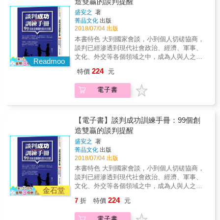
造雙贏的談判提醒
引」；從「占據主動」轉移到「製造被動」
偏差與情感偏差，以及針對自己或對方的偏
煩憂，抓緊現在 我們很容易陷入過去不愉快的
事情。無論是感情糾紛、勞資爭議、貿易競爭
&mdash;&mdash; 只要開始一步步走入被動談
盛安之
著
見，提出有效的策略。 ◎8種談判實戰技巧，
經驗，一心想著過往以及報復的快感，遲遲不
與外交衝突等，「談判行為」無時無刻都在我
菁品文化
出版
判的奇妙世界，就會發現自己站在一個更高的
協助你打好每一場勝仗！ 本書特別收錄一般談
肯放下。然而不管我們面對什麼衝突，那些終
們周遭進行，稍不注意，「結果」就會嚴重影
2018/07/04 出版
視野， 全盤理解人和人之間互為影響的關鍵，
判講座和書籍不太重視，卻和在真實世界中成
將過去，沒有任何事情比「生命此刻的圓滿」
響你我的生活。 ★談判失敗原因千奇百怪，不
洞悉人際局中的每一個談判場， 從此在高手如
本書特色 大到國家會談，小到個人切磋協商，
功談判息息相關的各種主題。這些建議均來自
更重要。 五、【尊重，是代價最低的讓步】
懂人性弱點是關鍵 《三國志．蜀書》曾云：
雲的商務談判中「無往不利」，百戰百勝！ 本
談判已經滲透到現代社會政治、經濟、軍事、
於眾多談判者的經驗，以及多年以來對於談
少點反擊，多點包容 我們常會站在自己的角度
「用兵之道，攻心為上，攻城為下；心戰為
書特色 【特色1】從「房地產談判」切入，教
文化、外交等各個領域之中，成為人與人之
判、策略、決策、心理學、經濟學各方面的系
解讀並判斷別人說的話。如果能設身處地，用
上，兵戰為下。」諸葛亮南征時，正是因為接
Readmoo
你最切身的「獲利」被動談判戰術，受用無
間，組織與組織之間，國家與國家之間相互交
統科學研究。 ．如何判別對方是否在說謊？ ．
對方的眼睛來看世界，如此，我們聽到的就不
受了馬謖的建言，以七擒七縱南蠻王孟獲的
224
特價
元
窮！ 房子通常是一個人一輩子為自己買的最昂
流溝通，達成共識不可或缺的工具。若想在談
如何說服那些不太願意配合的談判對象，同意
只是「語言」，還包括對方的情感與言外之
「攻心」戰術，最終使兩方交好。 談判是一場
貴產品，而多數人一生只有不到五次的買房經
判過程中旗開得勝並非易事，豐富的經驗，鮮
你的要求及提議？ ．如果你並無太大的決定
意。 六、【願意付出，你會獲得更多】不爭
心理戰，懂得「攻心」，才能有效影響對方、
電子書
驗&mdash;&mdash;這麼貴又這麼沒經驗，會
活的技巧當然必不可少。怎樣把你的主張變成
權，那麼，你應該如何去進行談判？ ．如何擴
輸贏，大家共贏 施比受更有福。從互爭輸贏的
控制對方，最終達到自己的目的。 本書作者朱
讓人在過程中充滿焦慮，因而下錯判斷、做錯
雙方的共識？怎樣提高談判力、說服力？ 談
大思考範圍，藉此掃除談判中難以察覺的盲
解決方法提升到雙贏、甚至是三贏的目標，不
建國是職場心理專家，長期從事人力資源管理
談判！然而，正因房產投資是一種無法標準化
判，是一項必須一磨再磨的藝術；是一種挑戰
點？ ．當對方失去理智，甚至陷入憤怒情緒
僅能與自己達成共識，更容易與別人達成共
工作的背景，讓他深諳「攻心」之道。在《攻
的大金額商品交易，所以有很多可影響人性的
性的工作，同時具有一定的趣味性和刺激性。
時，你該如何應對？ &hellip;&hellip;
【電子書】談判成功訓練手冊：99個創
識。
心談判聖經》中，他將從「情緒行為」及「溝
運作空間。至於「專業人士」與「門外漢」的
作為談判者，固然要仰仗自身的實力，但也要
造雙贏的談判提醒
通技巧」兩大面向著手，教你如何洞察對方心
差別，就在於懂不懂「談判」！換句話說，房
具備談判技巧和策略，尤其是心理博弈的策
理，並制訂相應策略，讓對方口服、心更服。
盛安之
著
地產談判是談判的極端，因為它最接近「零和
略。在本書中，作者借助99個致勝秘訣的分
★看穿情緒語言、洞悉性格習慣，「攻心」的
菁品文化
出版
遊戲」，不像其他談判場合，可以追求「共
析，全面介紹了談判中的心理技巧，讀完這本
致勝祕訣 為了在「心理攻防」的對決上贏得先
2018/07/04 出版
好」；房產談判的結果，通常成交價加一就是
書，你也能成為談判、說服的高手。
機，我們必須懂得「察言觀色」，從動作、表
本書特色 大到國家會談，小到個人切磋協商，
買方倒楣，減一就是賣方受傷。也因此，不管
情、語言及性格中，找到有利於談判結果的蛛
談判已經滲透到現代社會政治、經濟、軍事、
你從事什麼行業，都可以從本書中學息到如何
絲馬跡。 科學家已經實證：無論如何壓抑、偽
文化、外交等各個領域之中，成為人與人之
在零合遊戲的條件下完成談判的高超技巧
金石堂
裝，不自覺的「微反應」都會讓情緒露出馬
間，組織與組織之間，國家與國家之間相互交
&mdash;&mdash;如果在這樣極端的情況下，
224
7
折
特價
元
腳。只要學會解讀，就能加以操控。例如
流溝通，達成共識不可或缺的工具。若想在談
你都能讓雙方合意，那麼，未來無論面對任何
&mdash;&mdash; （1）面部表情只是寫在臉
判過程中旗開得勝並非易事，豐富的經驗，鮮
談判情況，也絕對能游刃有餘！ 【特色2】將
電子書
上的心情，不代表內心情緒毫無掩飾 ►►表情