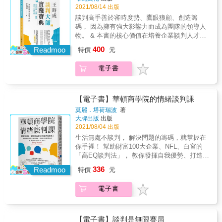
力，所以最好大家都學一點談判，才能用同樣
人才的首選訓練教材。 & 本書共分5篇12章，
2021/08/14 出版
彈。這時你應該讓對方明白可能的後果，讓他
麼欠對方一份情，反而有助雙方關係？ ‧有哪種
的語言溝通。 & ●談判是最不自私的學問 「雙
系統化完整的教導談判博奕觀念、心態、策
自己選擇，而不是威脅他同意。當你佔優勢
個性的人是不適合參加談判的？ ‧當你居於弱
談判高手善於審時度勢、鷹眼狼顧、創造籌
贏」的概念從來不是先天的良知良能，而是後
略、技巧。 & 【個人篇】重點在強化心理建
時，仍然要與對方談妥明確的協議，並確保他
勢，該出什麼「妙招」才能讓強者讓步? ‧為什
碼， 因為擁有強大影響力而成為團隊的領導人
天學習來的。只有相信雙贏是可能的，我們才
設、培養卓越觀念、提高走上談判桌的信心。
會執行。最重要的是，談判的目的在滿足雙
麼刻意引爆衝突，反而能成為談判的切入點？ ‧
物。 & 本書的核心價值在培養企業談判人才，
會努力找到雙贏的解決方案。如果其中一方不
【學理篇】介紹雙贏談判模式與增值談判模
方，而非打敗對方。 & ✓談話前需做哪些準
為什麼超級房仲每次接到委託案，都要對方先
同時協助讀者們具備 20%人生勝利組的關鍵能
相信雙贏，雙贏就只是口號，不可能成真。 &
400
式，學習談判學的兩大主流模式。 【戰略篇】
Readmoo
特價
元
備？ & 為了讓談話進行得更順利，你勢必得做
找別人？ ‧澳洲聯航如何用全面停飛，把「我的
力：【談判力】。 & 海峽兩岸企管名師 &王時
●學過談判，思考更有彈性 談判是一種思維方
教你運用三大物理籌碼（TIP）：時間、資訊、
一些準備，看看哈佛談判專家怎麼做： & 1. 確
問題」變成「大家的問題」，化解僵局？ ‧會吵
成 &畢生所學 傾囊相授 & & 政治、商務、職
式。沒學過談判，腦子裡只有黑色、白色；學
權勢籌碼贏得談判。 【戰術篇】教你運用槓桿
電子書
認雙方的利益：當對方的利益可能被滿足，談
的小孩有糖吃，但要抓準時機。這和北韓藉由
場、社會、家族、夫妻、親子、朋友、採購、
過談判，才會看見灰色。沒學過的人，會問你
原理有效操作三大心理籌碼 (ICE) 影響談判的
話就會更順利；確認自己的利益，才能知道想
擁核創造籌碼，有何相通之處？ ‧川普時代的財
銷售、法律等糾紛不斷，本書蒐集許多談判名
要白馬還是黑馬；學過談判，我們會說要斑
結果。 【應用篇】指導新手與中級手如何準備
要達成的目標。 2. 滿足利益的選項：當你確認
政部長穆努欽，如何代表自認天下最會談判的
家案例，教你智慧地思考問題、運用靈活手腕
馬。當我們腦子裡有一些解題的案例可以參
談判，臨場反應能力，輕鬆駕馭談判。 & 本書
雙方的利益後，就要開始思考哪些選項同時能
總統，和民主黨打交道？ & ●談判無處不在 不
化解衝突解決問題。 & 書籍內容兼顧學理、實
【電子書】華頓商學院的情緒談判課
考，談判就比較容易打開僵局，才不會鑽牛角
另一重點特色：運用國際案例、實戰案例、趣
夠滿足雙方的利益，而那就是可能的解決方
管從事什麼行業，不管你是在職場，還是在家
用性、完整性，具備易讀、易懂、易學、易用
尖。
莫麗．塔荷瑞波
著
味案例等，除了啟發學習者的創意 思維，還能
法。 3. 設定共同的標準：共同的標準是客觀的
庭，只要有不同的意見，就可能需要談判協
四大特色，適合自學，或是作為企業培育談判
大牌出版
出版
證明談判這一門學問的魅力與價值。 & 觀察社
標準，必須雙方都能接受。共同的標準可以衡
商。談判已經成了現代人必備的基本知識和能
人才的首選訓練教材。 & 本書共分5篇12章，
2021/08/04 出版
會上、商場上擅長談判者都是贏家，擅長談判
量解決方法是否合理，而非只是其中一方的讓
力，所以最好大家都學一點談判，才能用同樣
系統化完整的教導談判博奕觀念、心態、策
生活無處不談判， 解決問題的籌碼，就掌握在
者往往都成為團隊領導者，組織高端管理者。
步。 4. 確認最佳替代方案：最佳替代方案是在
的語言溝通。 & ●談判是最不自私的學問 「雙
略、技巧。 & 【個人篇】重點在強化心理建
你手裡！ 幫助財富100大企業、NFL、白宮的
談判不僅僅是談判，通過談判鍛鍊可以提升邏
雙方談不攏時，你能實行的方案中最好的一
贏」的概念從來不是先天的良知良能，而是後
設、培養卓越觀念、提高走上談判桌的信心。
「高EQ談判法」， 教你發揮自我優勢、打造正
輯力、表達力、溝通力、說服力、斡旋力、仲
個。有了這個最佳替代方案，你就比較不會因
天學習來的。只有相信雙贏是可能的，我們才
【學理篇】介紹雙贏談判模式與增值談判模
向連結， 實現互利雙贏！ & ★2021年公理商業
裁力、決策力、分配力。 & 懂得談判、學會談
為對方的威嚇或脅迫而讓步。 5. 規劃達成目標
會努力找到雙贏的解決方案。如果其中一方不
336
式，學習談判學的兩大主流模式。 【戰略篇】
Readmoo
特價
元
圖書獎（Axiom Business Book Awards）業務
判，運用談判，談判學就是人生的成功學！
的協議：當你有了最佳替代方案和可能的解決
相信雙贏，雙贏就只是口號，不可能成真。 &
教你運用三大物理籌碼（TIP）：時間、資訊、
談判類──金牌得主 ★洞見趨勢圖書獎（Non-
方法，就要塑造一個比雙方的最佳替代方案還
●學過談判，思考更有彈性 談判是一種思維方
權勢籌碼贏得談判。 【戰術篇】教你運用槓桿
電子書
Obvious Book Awards）年度非虛構類作品──
要好，也能滿足雙方利益的解決方法。同時你
式。沒學過談判，腦子裡只有黑色、白色；學
原理有效操作三大心理籌碼 (ICE) 影響談判的
決選入圍 ★超過5,000名學員、企業界人士好評
也要思考你想得到最好的、可以接受的解決，
過談判，才會看見灰色。沒學過的人，會問你
結果。 【應用篇】指導新手與中級手如何準備
盛讚 ★華頓商學院頂尖談判專家，淬鍊15年實
或是能夠接受的底線。 6. 排練可能的情境：就
要白馬還是黑馬；學過談判，我們會說要斑
談判，臨場反應能力，輕鬆駕馭談判。 & 本書
戰心法 人生由一連串的難題構成，而談判則是
【電子書】談判是無限賽局
像要演講或是面試以前，你會事先演練一樣。
馬。當我們腦子裡有一些解題的案例可以參