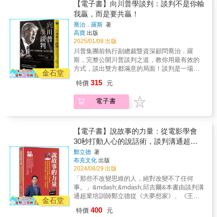
精準策略解讀對手，並將複雜計畫化為實際的
【電子書】向川普學談判：談判不是你輸
電影教我的談判人生」！6. 結合生活及工作上
成功藍圖，是談判桌上的常勝軍。在本書中，
我贏，而是要共贏！
的真實談判案例分析！7. 談判理論與實務的結
他拆解了「川普式談判」的核心技巧，從基礎
合與運用！8. 精闢解析談判五大元素，將20個
喬治．羅斯
著
概念到實戰應用，帶領讀者逐步掌握談判要
高寶
出版
談判致勝關鍵點，無縫接軌在現實生活中！9.
領，不論是想在職場上爭取更高的成就，還是
2025/01/08 出版
不只教授談判技巧，更要傳達正確的談判心態
解決日常生活中的問題，都能化被動為主動，
及談判價值觀！10. 不求全拿，但得更多，越談
川普集團前執行副總裁暨資深顧問喬治．羅
順利達成目標。會說話只是談判的一小部分，
越有利！ 本書四大目標◆ 懂得談判：了解什麼
斯，完整公開川普談判之道，教你用最有效的
你需要掌握的訣竅還很多！ 和人談判時，一
是談判，如何準備談判，增強自己的談判能
方式，談出雙方都滿意的局面！談判是一場沒
定要採取「策略性思考」。 談判，是最終達
金石堂
力！◆ 知彼知己：了解談判性格，採取更有效
有規則的遊戲，只要懂得善用策略，就能無往
成某種結論的一連串溝通運作。 請你在心中
315
特價
元
的方法，爭取更多利益！◆ 有效說服：學習同
不利！這本書是唐納．川普賴以致富的談判之
問對方：你說你想要的是什麼？你真正想要的
理與傾聽，具備談判說服力，達成雙贏的終極
道。而它最完美的執行者，正是川普集團前執
又是什麼？ 化身銷售大師：以精彩、大膽的
電子書
目標！◆ 創造雙贏：建立正確的談判心態及觀
行副總裁暨資深顧問──喬治．羅斯。羅斯在真
表演來推銷構想。 放出合理化煙幕：用自己
念，創造最大價值的協議！
人秀節目《誰是接班人》中展現無懈可擊的專
的「標準表格」讓對方信以為真。 運用最省
業，成為明星談判專家。他深諳人性，擅長以
力原則：給對方必要的大量資訊，好讓他做出
精準策略解讀對手，並將複雜計畫化為實際的
【電子書】說故事的力量：從電影學會
有利於己的選擇。 設下時間陷阱：誘導對方
成功藍圖，是談判桌上的常勝軍。在本書中，
30秒打動人心的說話術，談判溝通超業
投入最多時間或金錢，投入愈多，愈難以放棄
他拆解了「川普式談判」的核心技巧，從基礎
交易。 打造廢物計畫：以對方無法接受的方
培訓師鄭立德用七部經典電影，教你如何
鄭立德
著
概念到實戰應用，帶領讀者逐步掌握談判要
案，讓他接受我方真正想要的方案。「羅斯是
布克文化
出版
談判雙贏、有效溝通、成功銷售！
領，不論是想在職場上爭取更高的成就，還是
天生的談判好手，他面對手上的任何一場談
2024/08/29 出版
解決日常生活中的問題，都能化被動為主動，
判，都很清楚該怎麼進行、對方缺什麼、需要
「那些不改變思維的人，絕對改變不了任何
順利達成目標。會說話只是談判的一小部分，
什麼，以及如何達成使命！」──唐納．川普
事。」&mdash;&mdash;邱吉爾&本書由談判溝
你需要掌握的訣竅還很多！ 和人談判時，一
【專文推薦】談判權威 劉必榮 和風談判學院
通超業培訓師鄭立德從《大夢想家》、《王牌
定要採取「策略性思考」。 談判，是最終達
金石堂
主持人、台北談判研究發展協會理事長、東吳
對王牌》、《速食遊戲》、《高壓行動》、
成某種結論的一連串溝通運作。 請你在心中
400
特價
元
大學政治系教授
《刺激1995》、《最黑暗的時刻》、《婚姻故
問對方：你說你想要的是什麼？你真正想要的