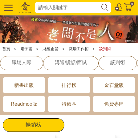
0
首頁
＞
電子書
＞
財經企管
＞
職場工作術
＞
談判術
職場人際
溝通/說話/面試
談判術
新書出版
排行榜
金石堂版
Readmoo版
特價區
免費專區
暢銷榜