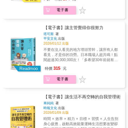
全書以「價值重塑」、「可靠品牌」、「共感
導線。車輛若沒有停在線框內，就會影響到周
到無理的要求，就用不合邏輯的公式回敬他！‧
決方法。」 「換了主管工作方針就跟著換
挫敗中構築經驗修正方向，進而走入自己心目
對接」三部曲，系統化地解構現代工作者面臨
圍交通。 ◎收銀臺前，畫上「請在線後等
接到暴怒咆哮的電話時，馬上換右耳聽，削弱
了，讓人無所適從。」 「這件事只能問○小
中理想的職涯。本書沒有艱深的學問及方法，
電子書
的核心課題。 本書直指核心：在AI自動化純執
待」，能讓隊伍保持整齊，維持結帳秩
負能量的傳導。‧面對負面偏見的自保法：盡快
姐喔，其他人都不知道。」 這些問題豐田
談的是日常職涯中常常會面對的事務，然而那
行任務的今天，工作者必須從「任務執行者」
序。 ◎提到改善，一定要提到豐田的5S。
執行「舉白旗作戰」，策略性擺出「我就
主管都怎麼解決？很簡單，畫一條標準
些看似簡單的工作事務，卻常常有人在這些事
轉型為「情報解讀者」與「策略策劃者」。書
怎麼執行？從畫線開始。 ◎豐田的所有工
爛！」的姿態。‧氣勢要穩住！被人大聲咆哮
線。 ◎畫線的目的：正常與異常的判斷標
務上耗費不必要的時間和精力，進而消磨對工
中不僅提供具體的思維轉換框架，更透過大量
作都要制定標準（畫線），正常、異常所有人
時，要用正常音量、刻意慢半拍回話。▋圓融
【電子書】讓主管覺得你很努力
準 豐田內部到處畫滿了線，推車放哪、
作的熱情。本書就是告訴你，不要在這種小事
真實案例與「實戰挑戰」，教導如何透過精準
一眼就能判斷。 本書作者OJT Solutions股
應對的心機反駁術「Poker Talk + Poker
塔可斯
著
會議桌椅怎麼擺有標線， 銷售數據圖也
上犯錯觸雷，透過一些方法，讓你在職場上不
提問、細節管理、風險預判與向上協作，建立
份有限公司， 由任職豐田40年以上的資深
Voice」──反擊力‧對方酸言酸語、刻意嘲諷
平安文化
出版
要畫一條基準線，為什麼？ 只要有標準
須拚命就能脫穎而出。──王鶴健／臺大醫院癌
起難以取代的專業價值與信任資產。 這是一本
主管組成， 至今協助超過700家企業導入豐
時，就微笑使出最強提問句！ ‧面對挖苦或惡意
2026/01/12 出版
線，任何人看一眼就能判斷，現在這個數字是
醫中心分院副院長、臺大醫學院內科教授 這是
務實的戰略手冊。它不空談道理，而是提供可
田生產系統、管理法、在職訓練， 領域涵
騷擾時，要順著對方的話正向詮釋，句點他。‧
不要在沒人看見的地方埋頭苦幹，讓所有人都
正常或異常。 除此之外，還有許多看不
一本為AI時代工作者準備的「職場價值重塑指
立即應用的行動方案，幫助讀者在快速變動的
蓋製造、食品、醫藥、金融、地方政府等各種
以安心感做結尾，加上關鍵句「請幫幫我」，
看見，才是你的功勞。日本職場人超共鳴！點
見的線： 安燈、技能地圖、作業要領
南」。 兩位來自不同領域的臺大EMBA學姐
職場中，錨定自己的核心優勢，掌握與人、與
產業。 這些找上OJT Solutions幫忙的公
滿足對方自尊。‧必殺句：「那又怎樣？」有時
閱超過30,000,000次！「多希望30年前就有這
書…… 有了這條隱形的線，無論誰來
&mdash;&mdash;創意產業的徐璽與公部門及
科技協作的智慧，從容創造屬於自己的職涯高
司，都有以下困擾： 「相同問題重複出
也要傲嬌回應，嚇阻白目鬼的婆媽心態。▋有
本書」，史上最實用的「職場腹黑學」！【人
做，都得到相同結果，品質就能提升。 ◎
創業出身的傳蓮&mdash;&mdash;將數十年的
度。 誠摯推薦給所有希望在職場中持續進化、
315
現，內部抱怨、外部客訴一堆，始終找不到解
Readmoo
強大的心理韌性，任何話都傷不了你──緩衝
特價
元
資小週末社群創辦人】盧世安 專文推薦！【敦
減少人為差異的最佳方法 ．消除浪費的
實戰經驗，凝煉成一套完整的職場進階心法。
創造影響力的專業工作者。──沈英勝／聯華電
決方法。」 「換了主管工作方針就跟著換
力．不需要讓所有人都覺得你是「好人」．沒
南新生活版主】Zen大【數位轉型顧問】李全興
「線」 開始作業前，先畫最重要的線：
全書以「價值重塑」、「可靠品牌」、「共感
子亞太銷售副總經理 親愛的職場後輩們： 作為
了，讓人無所適從。」 「這件事只能問○小
有自信時，就啟動「反正我爛到谷底了」大作
電子書
（老查）【策略思維商學院院長】孫治華【第
需要什麼、什麼時候要、數量多少， 例
對接」三部曲，系統化地解構現代工作者面臨
一名在職場努力三十年的「過來人」，看過無
姐喔，其他人都不知道。」 這些問題豐田
戰，反而會覺得已經沒什麼好怕的。★適用所
十屆金書獎得主/年授課包括週六日早晚400堂
如豐田最有名的「看板管理法」， 將前
的核心課題。 本書直指核心：在AI自動化純執
數優秀學子滿懷理想踏出校門，卻在最初的五
主管都怎麼解決？很簡單，畫一條標準
有難搞魔人的黃金準則：千萬別用「但是」、
記錄保持者】黃永猛【鉑澈行銷顧問策略長】
後製程之間的訂單和交貨資訊的標準線，全都
行任務的今天，工作者必須從「任務執行者」
年內感到迷惘與挫折。我想告訴你們的是：這
線。 ◎畫線的目的：正常與異常的判斷標
「可是」、「因為」這類否定對方的用詞！面
劉奕酉超實用狂推！ ●依姓名筆畫序排列●職場
寫在看板上。 ．教育新人也要有成果
【電子書】讓生活不再空轉的自我管理術
轉型為「情報解讀者」與「策略策劃者」。書
段歷程是從新鮮人轉變為職場中堅的關鍵期。
準 豐田內部到處畫滿了線，推車放哪、
對人生中的討厭鬼，務必掌握三大原則態度圓
上可以誇口，但要算準時機，講究策略？●同樣
「線」 人才培育，會因為個人的教學方
中不僅提供具體的思維轉換框架，更透過大量
車純純
著
很多人以為拚命加班就是努力，但在 AI 時代，
會議桌椅怎麼擺有標線， 銷售數據圖也
融，語氣堅定，慢走不送。
是失誤，只要用正確的方式報告，就能化失敗
式不同而有差異， 因此，教育訓練也必
真實案例與「實戰挑戰」，教導如何透過精準
時報文化
出版
工時不等同於價值，你需要的其實是一張詳盡
要畫一條基準線，為什麼？ 只要有標準
為轉機？●乍看無能卻大智若愚，職場生存必須
須有一套標準。 只要運用「四個準備」
提問、細節管理、風險預判與向上協作，建立
2026/01/09 出版
的「職場導航圖」，學會用對方法至關重要。
線，任何人看一眼就能判斷，現在這個數字是
學會「策略型點頭」？●稱讚主管的最佳時機，
和「四階段指導」，新人也能立即上手。
起難以取代的專業價值與信任資產。 這是一本
時間 × 效率 × 精力 × 目標 × 習慣 × 人生告別
首先，請建立正確的工作心態，抱持學習的熱
正常或異常。 除此之外，還有許多看不
就要在喜歡八卦的同事面前？●故意讓主管聽到
◎畫線之後，大家得遵守 畫線之後，若
務實的戰略手冊。它不空談道理，而是提供可
身心疲憊，啟動高效能量運轉生活想要改變卻
忱，不要計較工作的型式或多寡。即使是看似
見的線： 安燈、技能地圖、作業要領
你說的話，才可以買到「主管保險」？●寫筆記
沒人願意遵守，線就沒有效果。 主管必
立即應用的行動方案，幫助讀者在快速變動的