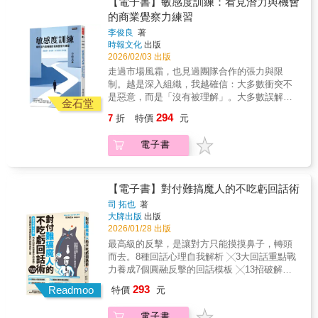
【電子書】敏感度訓練：看見潛力與機會
動建議： 1. 從低價值產出的純執行轉向關鍵貢
一步」與時程說明。遇到困難時，不要丟申論
訓練」課程體系。其理念強調─敏感度是注意力
的商業覺察力練習
獻：在AI 能處理重複性任務的今天，你的價值
題給主管，而是帶著「方案 ABC」去提問，幫
的覺察，在異動中辨識方向、在模糊時重新結
在於能讀懂「弦外之音」和預見需求。例如在
李俊良
著
主管縮短決策路徑。此外在跨部門協商中，不
構看見機會的能力。
時報文化
出版
「六菜一湯」的案例中，專業者不只是字面執
爭是非、只爭目標，將阻力化為助力
2026/02/03 出版
行，而是能預見主管的待客需求。善用AI 作為
&hellip;&hellip;。 職場就像馬拉松，本書不是
「數位外掛」處理庶務，將大腦留給需要同理
走過市場風霜，也見過團隊合作的張力與限
教你如何燃燒體力，而是教你如何配速、調整
心與決策判斷的高價值任務。 2. 建立「零誤
制。越是深入組織，我越確信：大多數衝突不
腳步。現在就翻開這本書，開始你的職涯複利
差」的可靠品牌：能力決定起點，但「信任
是惡意，而是「沒有被理解」。大多數誤解不
行動。 【好評推薦】(依姓氏筆劃序) 身為沒有
金石堂
感」決定終點。書中從文書校對、名單管理到
是能力問題，而是「覺察力不足」。我們常以
專職人資部門的中小企業經營者，常常深刻感
294
7
折
特價
元
線上會議的備援方案（如切換熱點），強調透
為，職場成敗源於機會、資源或努力的差異。
受到帶人與做事的難度。《不用拚命也能脫穎
過留心工作細節來累積「信任存摺」。此外，
但真正拉開距離的，是「覺察能力」-一種能在
而出的職場工作術》一書把多年職場與管理經
電子書
學會「反向計算法」來控時，確保產出準時且
細微處發現不同，在混亂裡辨認方向的能力。
驗整理成可實際運用的方法，這本書不只適合
精準，讓主管絕對放心。 3. 高階向上管理與人
深耕企業實務超過25年，以專業經理人的實戰
職場新手，也很適合正在帶團隊、經營事業的
際策略：例如，別只會回「收到」，那只是收
經驗為根基，對於人性、團隊與市場商業結構
我們反覆翻閱。──卜唯平／禾翌創意有限公司
執聯而非確定感；優秀的回報應包含「具體下
的深度觀察，發展出獨具系統思路的「敏感度
【電子書】對付難搞魔人的不吃虧回話術
創辦人 這不僅是一本如參考手冊及作業準則的
一步」與時程說明。遇到困難時，不要丟申論
訓練」課程體系。其理念強調─敏感度是注意力
好用工具書，更是讀來親切、容易沉浸的方法
司 拓也
著
題給主管，而是帶著「方案 ABC」去提問，幫
的覺察，在異動中辨識方向、在模糊時重新結
寶典。本書沒有教科書的刻板單調，也沒有刻
大牌出版
出版
主管縮短決策路徑。此外在跨部門協商中，不
構看見機會的能力。
2026/01/28 出版
意鋪陳艱澀的理論，而是給讀者具有溫度及感
爭是非、只爭目標，將阻力化為助力
受的體驗。如此的收穫是深刻的、長久的，更
最高級的反擊，是讓對方只能摸摸鼻子，轉頭
&hellip;&hellip;。 職場就像馬拉松，本書不是
具有延伸的潛力。不論是學校、職場或生活場
而去。8種回話心理自我解析 ╳3大回話重點戰
教你如何燃燒體力，而是教你如何配速、調整
域；不管是進修、休閒或應用，前瞻觀之，讀
力養成7個圓融反擊的回話模板 ╳13招破解話
腳步。現在就翻開這本書，開始你的職涯複利
者都可受益無窮。──王政彥／國立高雄師範大
術的心理攻略霸道主管、難纏客戶、有毒父
行動。 【好評推薦】(依姓氏筆劃序) 身為沒有
293
Readmoo
特價
元
學校長 《不用拚命也能脫穎而出的職場工作
母、情勒伴侶，各種頭痛人物──全部適用！
專職人資部門的中小企業經營者，常常深刻感
術》以真實職場案例切入，精準點出新世代常
「要怎麼做，才能更巧妙地回嘴呢？」「只要
受到帶人與做事的難度。《不用拚命也能脫穎
電子書