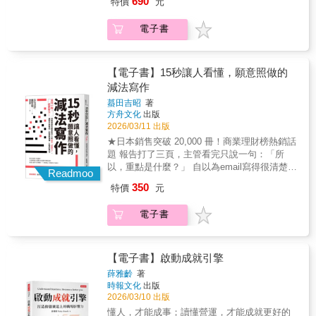
690
特價
元
本書從投遞、面試到錄取率分析，精準找出卡
關環節，算出勝率，優化轉化率與時間分配，
電子書
讓每一步努力都有依據，不再盲目焦慮，助你
更快拿到理想工作機會！ 打開求職黑盒子，破
解上岸方程式！非本科跨海錄取美國
Amazon，滿手好職缺的秘密♛ 跨界聯合推薦
【電子書】15秒讓人看懂，願意照做的
————海苔熊 諮商心理師 | Rax 台大設計學
減法寫作
院 創新長 | 盧世安 人資小週末 創辦人曹 代
蟇田吉昭
著
Leadnow 創辦人╱團隊教練與組織發展顧問
方舟文化
出版
╱《Hey Coach！教練我想問》主持人高玉璁
2026/03/11 出版
Hahow 產品總監 | Alex 《職涯 A 時刻》主持人
★日本銷售突破 20,000 冊！商業理財榜熱銷話
| 范 冰《成長駭客》作者宋鴻燕 淡江大學諮商
題 報告打了三頁，主管看完只說一句：「所
職涯暨學習發展輔導中心主任 | 抹布《科技工
以，重點是什麼？」 自以為email寫得很清楚，
作講》主持人Steven OpenAI 資深軟體工程師 |
Readmoo
同事還是打電話來問：「你的意思是不
泛科學 | 吳梅森 Mason GRE Founder鄭彥麒
350
特價
元
是……？」 精心準備的提案，講不到五分鐘，
AndAction 教練品牌創辦人╱總教練 | 燕子 生
客戶的眼神已經飄向窗外（或手機）。 為什麼
涯諮詢師╱職遊共同創辦人許 銓 XChang 創辦
電子書
你寫得那麼辛苦，對方卻「有看沒有懂」，甚
人 | 鋼鐵 V（薇琪）職場作家╱數據分析【本
至「看都不想看」？ 問題不在你寫得不夠多，
書亮點】🔔打破求職迷思：全書用數據與證據
也不是文筆不好。 如何寫得「簡短卻達意」？
說話，不再被謠言牽著走🔔提供實際案例：搭
你需要的是，替讀者著想的「摘要力」。 在人
【電子書】啟動成就引擎
配喬自己與協助兩百人跨國求職的經驗🔔實際
人都能用AI生成文字的時代，年輕工作者最大
算出數字：手把手教你取得數據，算出求職的
薛雅齡
著
的挑戰， 不再是寫不出來，而是「抓不到重
時報文化
出版
勝率🔔調整求職策略：藉由成效分析，調整求
點」。 千萬別讓表達能力拖後腿，埋沒了你優
2026/03/10 出版
職的策略與時間分配別人的經驗只是參考，你
秀的工作實力。▌來自日本頂尖廣告公司的「短
的求職數據會告訴你答案。市面上的求職建議
懂人，才能成事；讀懂營運，才能成就更好的