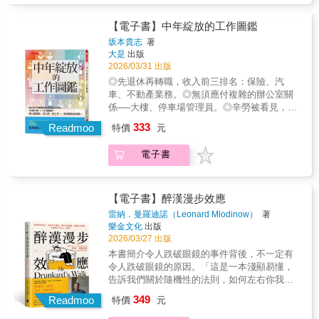
事》
期研究高齡勞動、薪資趨勢與職涯設計等議
題。他發現，市面上多數的求職網站都是針對
【電子書】中年綻放的工作圖鑑
年輕人而設，缺乏寫給中高齡的「退休後求職
坂本貴志
著
資訊」。於是以100項數據與二度就業者的工作
大是
出版
訪談為基礎，統整出19種行業、共100種，中高
2026/03/31 出版
齡也能輕鬆上手的職業，這些工作無須證照或
◎先退休再轉職，收入前三排名：保險、汽
經驗，且體力與心理負擔相對較低。讓你就算
車、不動產業務。◎無須應付複雜的辦公室關
退休，人生更綻放。本書附錄特別整理退休工
係──大樓、停車場管理員。◎辛勞被看見，還
作四大排行榜：年收入、勞動時長、就業人
能收到「感謝」──居家、長照機構照服員。◎
333
數、年齡結構占比，並依臺灣就業情境補充各
Readmoo
特價
元
愛聊天、怕孤單，將人生閱歷變個人優勢──便
行業平均年薪等相關資料。◎嚴選19種行業、
利商店、販賣部店員。作者坂本貴志曾任日本
100種退休工作‧收入高，又能發揮既有經驗，
電子書
厚生勞動省經濟學家（相當於臺灣衛福部和勞
看這裡！業務是全書行業中，平均年薪排名第
動部），並參與撰寫《經濟財政白皮書》，長
一的工作，涵蓋金融、保險、汽車、不動產等
期研究高齡勞動、薪資趨勢與職涯設計等議
領域，無須重新適應職場節奏，過往人脈資源
題。他發現，市面上多數的求職網站都是針對
【電子書】醉漢漫步效應
也能無痛轉為個人優勢。‧工作負荷輕、低壓
年輕人而設，缺乏寫給中高齡的「退休後求職
雷納．曼羅迪諾（Leonard Mlodinow）
著
力，I人最適合！公寓、大樓管理員，為什麼是
資訊」。於是以100項數據與二度就業者的工作
樂金文化
出版
中高齡首選工作？優勢在於：早起上班、準時
訪談為基礎，統整出19種行業、共100種，中高
2026/03/27 出版
下班，無須應付複雜的辦公室關係。相同性質
齡也能輕鬆上手的職業，這些工作無須證照或
本書簡介令人跌破眼鏡的事件背後，不一定有
的工作還包括停車場、活動中心管理員。不想
經驗，且體力與心理負擔相對較低。讓你就算
令人跌破眼鏡的原因。「這是一本淺顯易懂，
長工時？在平均工時最短排名中，清潔人員位
退休，人生更綻放。本書附錄特別整理退休工
告訴我們關於隨機性的法則，如何左右你我生
居第二，大樓、建築物、公園、道路……替他
作四大排行榜：年收入、勞動時長、就業人
活的絕佳指南。」──史蒂芬．霍金（Stephen
人整理居家空間也在其中。 ‧喜歡被肯定、樂意
349
數、年齡結構占比，並依臺灣就業情境補充各
Readmoo
特價
元
William Hawking）▍如何提升成功機率，如何
幫助他人，中年更綻放！家中子女離家後，生
行業平均年薪等相關資料。◎嚴選19種行業、
每一次決策都是最適解？．為什麼音樂隨機撥
活難免感到空虛。不妨投入照護工作，如居家