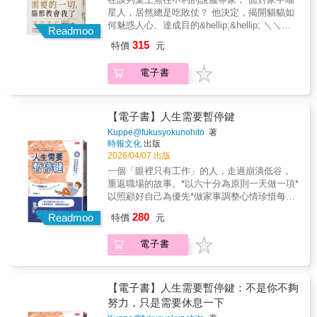
腦從直覺式反應轉向證據導向思考。第二階
公司的地位早已岌岌可危……身處現代企業，
驗；決策不是「決定後就結束」，而是需要透
道該把力氣用在哪。• 判斷要縝密，決斷要乾
星人，居然總是吃敗仗？ 他決定，揭開貓貓如
段：辨識問題（Pinpoint）作者引導大家精準判
光靠努力與才能，無法讓你獲得升遷或獎勵；
過持續的數據回饋來優化成果。本書不僅是一
脆。▍ 品格：一步一步前進的人，走得最遠•
何魅惑人心、達成目的&hellip;&hellip; ＼＼
斷問題到底是什麼、在哪裡，將模糊問題轉化
只有看懂權謀和善用智慧，才能讓你把握晉升
Readmoo
本數據分析工具書，更是一本行為決策指南。
接受失敗，立刻再次發起挑戰。• 與其擔心將
3,000年不敗的修辭法則 &times; 10堂讓貓和人
為具體事實，示範如何精確定義問題，才能避
的機會，在公司內擁有真正的權力和影響力。
315
特價
元
作者循序漸進，從辨識問題、拆解邏輯、創造
來，不如解決好眼前的難題。• 不輕視一毫米的
都乖乖聽話的溝通課／／ 掌握本書傳授的說服
免白忙一場。第三階段：拆解原因（Analyze）
職場就是戰場，上班更不是來交朋友的你不擊
方案到執行評估，層層遞進地解決了現代人
成長。在大淘汰時代，你不需要更努力，而是
技巧， 你就可以贏得任何生物的尊重與忠誠。
不重疊、不遺漏地拆解問題層次，將零散數據
敗與你競爭的同僚，就等著迎接人生的失敗！
「決策疲勞」與「過度依賴直覺」的痛點。透
電子書
學會把工作轉成真正有用的成果。讓每個行動
以為努力解釋就能說服人，結果卻總是碰壁、
串聯成具邏輯的洞察，拆解數據直到抓住問題
立刻丟掉努力工作／樂於助人／大方分享／堅
過書中大量的職場與生活情境，讀者能學會：
轉換成爭取更好未來的籌碼。
心累又挫折？ 真正高明的溝通，不是讓對方
根源，讓決策從「猜測」走向「精準診斷」。
持到底這些正向特質，借鏡馬基維利的畢生心
在資訊過載時，如何精準地抓出核心問題；在
輸， 而是讓對方像貓奴一樣，心．甘．情．願
第四階段：設計方案（Create）設計多重選
血，展開你不一樣的職場生涯。最直白的職場
面對混亂時，如何用數據作為與團隊、老闆溝
靠過來。 貓咪不用「開口」， 就能讓你放下工
【電子書】人生需要暫停鍵
項，與其被有限的選項困住，不如自己創造選
競爭手冊，想擺脫現況，你一定要讀！【各界
通的共同語言。最終，數據思維將內化為一種
作、改變計畫、照牠的意思行動。 問題不是你
項，主動創造選擇權，而非被動接受命運。第
讚譽】 「義大利哲學家馬基維利的真知灼見擲
Kuppe@fukusyokunohito
著
習慣，讓決策從「賭運氣」轉化為「高品質的
太寵牠，而是牠，比你更懂得影響人心。 如果
五階段：執行與評估（Execute & Evaluate）
時報文化
出版
地有聲。如果想參與企業賽局，那麼你就得積
必然」。
你連貓都能說服，那麼任何人， 不管是朋友、
2026/04/07 出版
邊做邊監控過程與結果，以確保工作品質；利
極求勝。本書告訴你如何贏。這真是一本暗黑
伴侶、老闆，甚至是難搞的青少年，都只能乖
用A/B 測試，在小規模實驗中尋找數據上的最
的精明好書！」──艾德‧威爾（Ed Will），前早
一個「眼裡只有工作」的人，走過崩潰低谷，
乖臣服在你的魔力之下&hellip;&hellip; Amazon
佳解答，用覆盤將每次執行轉化為可複製的經
餐經紀（The Breakfast Agency）品牌行銷顧
重返職場的故事。*以六十分為原則一天做一項*
No.1暢銷作者、全球知名修辭學者傑伊．海因
驗；決策不是「決定後就結束」，而是需要透
問公司執行長 「季福德和鮑威爾再度漂亮出
以照顧好自己為優先*做家事調整心情珍惜每一
里希斯， 身為美國NASA、五角大廈、財星500
過持續的數據回饋來優化成果。本書不僅是一
擊！他們的最新創作傳授了如何在現代企業內
天，走出瓶頸重建生活！好評推薦王意中|王意
280
大企業的顧問， 與貓交手多年，他發現， 貓
Readmoo
特價
元
本數據分析工具書，更是一本行為決策指南。
成功致勝的法寶，並援引文藝復興時期義大利
中心理治療所 所長／臨床心理師沈雅琪|神老師
咪，堪稱世上頂尖的談判高手，牠們深諳「收
作者循序漸進，從辨識問題、拆解邏輯、創造
的權力鬥爭，提出全面性的精闢見解。他們認
專業想|自由講師你是否默默承受這些焦慮情
服人心」這門暗黑藝術，洞悉說服的智慧： ฅ
電子書
方案到執行評估，層層遞進地解決了現代人
為，野心勃勃的企業主管應該效法馬基維利的
緒？*必須打起精神工作，卻無論如何也提不起
心有疑慮時，面不改色保持從容，不急著解
「決策疲勞」與「過度依賴直覺」的痛點。透
策略，這樣的訊息讀來令人不安，卻又引人入
勁。*選擇停職休養，卻不知該如何度過。*不知
釋；真正有力量的溝通從沉著開始。 ฅ把自己
過書中大量的職場與生活情境，讀者能學會：
勝。」──彼得‧羅林斯（Peter Rawlins），前倫
道如何找回自己的「工作動力」。*就算換了環
想成萬人迷展現自信，別人更容易對你產生好
在資訊過載時，如何精準地抓出核心問題；在
敦證券交易所執行長 「職業生涯是你人生的探
境，會不會又難受得想要休息？*因為身心狀況
【電子書】人生需要暫停鍵：不是你不夠
感；說服，往往從好感開始。 ฅ放不下面子，
面對混亂時，如何用數據作為與團隊、老闆溝
險；運用你完整的潛力攀上顛峰，並避開公司
沒辦法工作，覺得自己真沒用……etc.作者經歷
努力，只是需要休息一下
就別想被摸肚子溝通裡最難的不是對話，而是
通的共同語言。最終，數據思維將內化為一種
的重重險阻，享受那個過程。本書教你致勝關
二度停職休養又重返工作崗位，透過本書與各