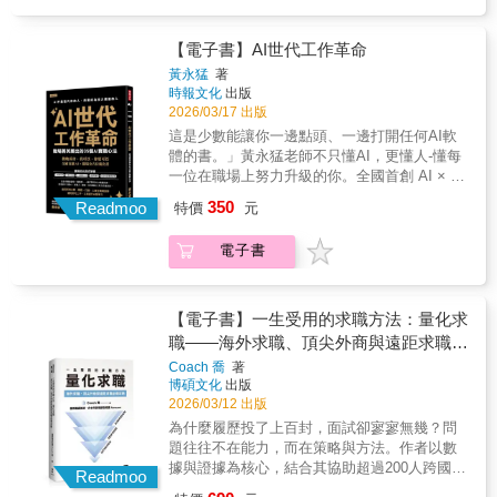
作革命世代，不是看誰懂技術，而是看誰先換
軌。黃永猛老師結合企業高階主管經驗，與企
業講師教學現場，用35個最接地氣的AI實戰心
【電子書】AI世代工作革命
法，帶領你從「AI焦慮」轉為「AI戰力」。從
黃永猛
著
「換軌思維」，到預判未來的「情境推演」，
時報文化
出版
再到實現自由的「智能平衡」，每一章都教你
2026/03/17 出版
如何用AI強化思考力、提升影響力、創造績效
這是少數能讓你一邊點頭、一邊打開任何AI軟
力。這不是一本教AI的書，而是一本教你--如何
體的書。」黃永猛老師不只懂AI，更懂人-懂每
用AI成為職場新菁英的行動手冊。 適合1.職場
一位在職場上努力升級的你。全國首創 AI × 職
基層與中階主管2.團隊領導者3.新創業者與企業
場全方位進化書實用的五段式架構1. 開場前例
350
主4.專業技術者與知識型工作者5.個人工作者與
Readmoo
特價
元
2.痛點診斷3. AI實戰心法4.應用場景5.黃老師專
斜槓族
業提點適用所有主管、業務、行銷、人資全職
電子書
場族群讀完即可上手，立刻提升AI競爭力AI工
作革命世代，不是看誰懂技術，而是看誰先換
軌。黃永猛老師結合企業高階主管經驗，與企
業講師教學現場，用35個最接地氣的AI實戰心
【電子書】一生受用的求職方法：量化求
法，帶領你從「AI焦慮」轉為「AI戰力」。從
職——海外求職、頂尖外商與遠距求職必
「換軌思維」，到預判未來的「情境推演」，
備攻略（iThome鐵人賽系列書）
Coach 喬
著
再到實現自由的「智能平衡」，每一章都教你
博碩文化
出版
如何用AI強化思考力、提升影響力、創造績效
2026/03/12 出版
力。這不是一本教AI的書，而是一本教你--如何
為什麼履歷投了上百封，面試卻寥寥無幾？問
用AI成為職場新菁英的行動手冊。 適合1.職場
題往往不在能力，而在策略與方法。作者以數
基層與中階主管2.團隊領導者3.新創業者與企業
據與證據為核心，結合其協助超過200人跨國求
主4.專業技術者與知識型工作者5.個人工作者與
Readmoo
職的實戰經驗，建立可驗證的量化求職系統。
斜槓族