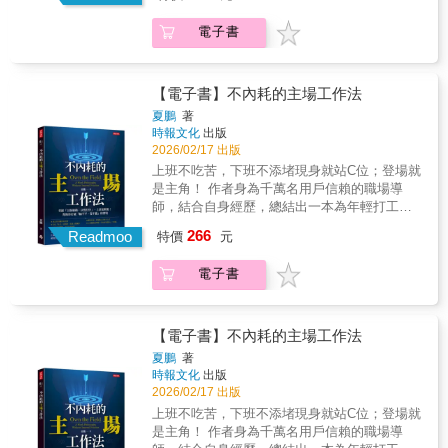
次就不想去了！ 作者三浦紘樹曾是「凡事都提
從黑暗的低谷拉出來，幫我重新聚焦人生。」
環境， 有了氛圍力，你就有了恆毅力。氛圍
下累積為非凡成果。「《原子習慣》把我從黑
不起勁」的上班族， 人生的唯一目標就是每天
「這麼多年來，我第一次為自己正在成為的樣
力如何打造？ ◎你得借用群體力量 ‧利
電子書
暗的低谷拉出來，幫我重新聚焦人生。」「這
準時下班。 在旁人眼中一直耍廢的他，幾年
子感到滿意。」我每天都收到來自讀者的分
用大腦的錯覺，追隨大勢 《灌籃高手》裡的櫻
麼多年來，我第一次為自己正在成為的樣子感
後居然自行創業， 如今已創立4家公司，橫
享，這如何改變了健康、關係與事業，讓他們
木花道，從未接觸過籃球， 卻陰錯陽差加入了
到滿意。」我每天都收到來自讀者的分享，這
跨網路行銷、高爾夫商品與商業顧問等領
以全新的角度思索自己對人生握有的力量。心
籃球隊，因為團隊裡大家都很強， 大腦進而產
如何改變了健康、關係與事業，讓他們以全新
域； 並於2017年成立創業社群，累積幫助超
【電子書】不內耗的主場工作法
理學家把它當成「作業」指定病人閱讀，外科
生「我也很強」的錯覺。 進入團隊後，怎麼前
的角度思索自己對人生握有的力量。心理學家
過3,000名成功案例。 大家都以為他變努力了
醫生因而改變了手術的方式，無數的父母、老
夏鵬
著
進？你得找到可以追隨的「大勢」。 誰是大
把它當成「作業」指定病人閱讀，外科醫生因
──其實並沒有。 即使到現在，作者仍自認愛偷
師和教練把這些概念傳遞給孩子、學生與球
時報文化
出版
勢？怎麼分辨？ ‧氛圍很重要，慎選神隊友和豬
而改變了手術的方式，無數的父母、老師和教
懶，遇到困難總想放棄先去睡一覺再說。 這份
員。我寫書的初衷是：幫助他人，並且給予他
2026/02/17 出版
隊友 作者創業時，父親只會冷言冷語的奚落
練把這些概念傳遞給孩子、學生與球員。我寫
缺乏動力的心態，從以前到現在一點也沒
們力量，讓受困的人找到實際而永續的轉變之
上班不吃苦，下班不添堵現身就站C位；登場就
（這是豬隊友）， 母親雖擔心他會吃苦，卻不
書的初衷是：幫助他人，並且給予他們力量，
變。 為什麼他仍然創業成功、事業還越做
道。這本《原子習慣WORKBOOK》正是由此
是主角！ 作者身為千萬名用戶信賴的職場導
吝於加油打氣（這是神隊友）。 你的朋友中，
讓受困的人找到實際而永續的轉變之道。這本
越大？ 作者認為，90％的人都誤解了「動力」
而生。單獨使用本書不用擔心，不用重讀前作
師，結合自身經歷，總結出一本為年輕打工人
是否也有這兩種人？你會分辨嗎？ 善用人
《原子習慣WORKBOOK》正是由此而生。單
的來源。 動力並非源自個人努力或堅持， 而
也能順暢運用；就算跳過某些練習也可以，從
打造的職場心法，帶領你走出職場困境。從以
際關係的2-6-2法則，找出該結交和該遠離的
獨使用本書不用擔心，不用重讀前作也能順暢
266
是源於──氛圍力：置身於能推動自己往前衝的
Readmoo
特價
元
中找到最適合自己的工具即可。因為本書的想
下五大面向，詳細分析上班族經常遭遇的難
人。 ◎有了氛圍力，無須苦撐也能成
運用；就算跳過某些練習也可以，從中找到最
環境， 有了氛圍力，你就有了恆毅力。氛圍
法與策略是：協助你做出自己的選擇，做到自
題，幫助大家找到解決辦法，輕鬆有效率地應
功 ．如何提高勝率？把握三大步驟
適合自己的工具即可。因為本書的想法與策略
力如何打造？ ◎你得借用群體力量 ‧利
電子書
己想做的事。本書將是你轉變的起點，而今天
對工作上的諸多難關！ ★奠定你的職涯基本盤
把目標寫在紙上，貼在看得到的地方（把決心
是：協助你做出自己的選擇，做到自己想做的
用大腦的錯覺，追隨大勢 《灌籃高手》裡的櫻
正是採取行動的最佳時機，讓我們開始吧！
★打好「社交」這張牌，看透人際關係 ★輕鬆
視覺化）， 再整理出完成後的影響與好
事。本書將是你轉變的起點，而今天正是採取
木花道，從未接觸過籃球， 卻陰錯陽差加入了
【名家推薦】瓦基│「閱讀前哨站」宋怡慧│丹
控制情緒，不再自我內耗 ★聰明表達，說服他
處，梳理出半途而廢的壞處，提高危機
行動的最佳時機，讓我們開始吧！【名家推
籃球隊，因為團隊裡大家都很強， 大腦進而產
鳳高中圖書館主任、作家郝旭烈│郝聲音
人其實有公式 ★上班賺錢沒問題，但你更要讓
感。 就能在想放棄的瞬間設下暫停鍵。
【電子書】不內耗的主場工作法
薦】瓦基│「閱讀前哨站」宋怡慧│丹鳳高中圖
生「我也很強」的錯覺。 進入團隊後，怎麼前
Podcast主持人許峰源│律師作家溫美玉│「溫
自己「值錢」
．決定的事當然可以更改；目標，本就該滾動
夏鵬
著
書館主任、作家郝旭烈│郝聲音Podcast主持人
進？你得找到可以追隨的「大勢」。 誰是大
美玉科技作文」創始人愛瑞克│《命定之書》作
式調整 蘋果創辦人賈伯斯曾說過：「點
時報文化
出版
許峰源│律師作家溫美玉│「溫美玉科技作文」
勢？怎麼分辨？ ‧氛圍很重要，慎選神隊友和豬
者、TMBA共同創辦人歐陽立中│作家‧愛瑞克：
與點最終會連成線。」 作者嘗試過許多
2026/02/17 出版
創始人愛瑞克│《命定之書》作者、TMBA共同
隊友 作者創業時，父親只會冷言冷語的奚落
《原子習慣WORKBOOK》的問世，將大幅縮
職業，投資不動產、拍賣、聯盟行銷到高爾夫
上班不吃苦，下班不添堵現身就站C位；登場就
創辦人歐陽立中│作家‧愛瑞克：《原子習慣
（這是豬隊友）， 母親雖擔心他會吃苦，卻不
短「知」與「行」之間的距離，讓改變習慣的
球事業。 當下看來像繞路，但每個經驗
是主角！ 作者身為千萬名用戶信賴的職場導
WORKBOOK》的問世，將大幅縮短「知」與
吝於加油打氣（這是神隊友）。 你的朋友中，
拼圖臻於完整。‧宋怡慧：如果說《原子習慣》
累積起來都不是浪費。 目前旗下計有4家