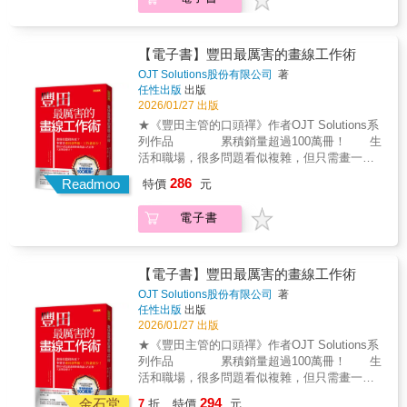
見的迷惘與盲點，並以可立即上手的技巧，帶
能稍稍扳回一城，就不會累積那麼多壓力
而出的職場工作術》一書把多年職場與管理經
領讀者看見「用對方法」所帶來的力量。傳蓮
了……」「每次都講輸那個人，實在不想再吃
驗整理成可實際運用的方法，這本書不只適合
博士以多年實務經驗，將溝通、效率、思考與
悶虧了。」每個人多少都曾為一些喜歡酸言酸
職場新手，也很適合正在帶團隊、經營事業的
自我成長化為具體行動指南，讓讀者不必靠過
語、爭強好辯，甚至惡言相向的人感到苦惱。
【電子書】豐田最厲害的畫線工作術
我們反覆翻閱。──卜唯平／禾翌創意有限公司
度投入時間，而能以智慧與策略，在職涯中穩
尤其當對方是上司、同事、客戶、父母、親戚
OJT Solutions股份有限公司
著
創辦人 這不僅是一本如參考手冊及作業準則的
健前行。這是一本能陪伴讀者建立自信、提升
或伴侶……面對這些無法輕易斷絕關係的麻煩
任性出版
出版
好用工具書，更是讀來親切、容易沉浸的方法
專業度的實用之書。──王宏宗／臺北市立大學
人物，情況將更加棘手。因為我們既不能逃
2026/01/27 出版
寶典。本書沒有教科書的刻板單調，也沒有刻
教授兼競技運動訓練研究所所長 初入職場的新
跑，也不能斬斷緣分，更不能口無遮攔直接回
★《豐田主管的口頭禪》作者OJT Solutions系
意鋪陳艱澀的理論，而是給讀者具有溫度及感
鮮人，大家都想成功，沒有人想失敗，如何面
嘴，長期下來，這將導致想說的話說不出口，
列作品 累積銷量超過100萬冊！ 生
受的體驗。如此的收穫是深刻的、長久的，更
對成功，往往不需要太多的練習；然而如何處
只能默默承受各種批評指教，內心壓力越積越
活和職場，很多問題看似複雜，但只需畫一條
具有延伸的潛力。不論是學校、職場或生活場
遇挫折，卻是要經由不斷的學習，才能從屢次
多。本書的目標只有一個──幫助你擺脫「無法
線，就能解決。 ◎停車線是正確停車的指
域；不管是進修、休閒或應用，前瞻觀之，讀
挫敗中構築經驗修正方向，進而走入自己心目
286
反駁」的困境！從今以後，徹底從老是挨罵的
Readmoo
特價
元
導線。車輛若沒有停在線框內，就會影響到周
者都可受益無窮。──王政彥／國立高雄師範大
中理想的職涯。本書沒有艱深的學問及方法，
委屈處境畢業吧。夜路走多可能會遇到鬼，但
圍交通。 ◎收銀臺前，畫上「請在線後等
學校長 《不用拚命也能脫穎而出的職場工作
談的是日常職涯中常常會面對的事務，然而那
白天早就一堆討厭鬼了……對付「無法擺脫又
電子書
待」，能讓隊伍保持整齊，維持結帳秩
術》以真實職場案例切入，精準點出新世代常
些看似簡單的工作事務，卻常常有人在這些事
必須面對」的麻煩人物，千萬別浪費時間，圓
序。 ◎提到改善，一定要提到豐田的5S。
見的迷惘與盲點，並以可立即上手的技巧，帶
務上耗費不必要的時間和精力，進而消磨對工
融地三言兩語打發掉吧！作者將結合心理學與
怎麼執行？從畫線開始。 ◎豐田的所有工
領讀者看見「用對方法」所帶來的力量。傳蓮
作的熱情。本書就是告訴你，不要在這種小事
溝通技巧，傳授一套可以巧妙化解溝通困境，
作都要制定標準（畫線），正常、異常所有人
博士以多年實務經驗，將溝通、效率、思考與
【電子書】豐田最厲害的畫線工作術
上犯錯觸雷，透過一些方法，讓你在職場上不
又不讓對方留下壞印象的回話技巧。本書將會
一眼就能判斷。 本書作者OJT Solutions股
自我成長化為具體行動指南，讓讀者不必靠過
須拚命就能脫穎而出。──王鶴健／臺大醫院癌
OJT Solutions股份有限公司
著
教你，即使面對攻擊性的言詞，也能運用「絕
份有限公司， 由任職豐田40年以上的資深
度投入時間，而能以智慧與策略，在職涯中穩
任性出版
出版
醫中心分院副院長、臺大醫學院內科教授 這是
對不會被討厭的回話心機對策」+「氣魄十足的
主管組成， 至今協助超過700家企業導入豐
健前行。這是一本能陪伴讀者建立自信、提升
2026/01/27 出版
一本為AI時代工作者準備的「職場價值重塑指
說話方式和聲音」逐一化解對方的惡意與攻
田生產系統、管理法、在職訓練， 領域涵
專業度的實用之書。──王宏宗／臺北市立大學
南」。 兩位來自不同領域的臺大EMBA學姐
★《豐田主管的口頭禪》作者OJT Solutions系
擊，幫助你漸漸找回話語權，培養出不再輕易
蓋製造、食品、醫藥、金融、地方政府等各種
教授兼競技運動訓練研究所所長 初入職場的新
&mdash;&mdash;創意產業的徐璽與公部門及
列作品 累積銷量超過100萬冊！ 生
被難搞魔人影響的自信。從此不再隱忍、不再
產業。 這些找上OJT Solutions幫忙的公
鮮人，大家都想成功，沒有人想失敗，如何面
創業出身的傳蓮&mdash;&mdash;將數十年的
活和職場，很多問題看似複雜，但只需畫一條
吃虧，迎來舒爽通暢的快活人生！▋破解麻煩
司，都有以下困擾： 「相同問題重複出
對成功，往往不需要太多的練習；然而如何處
實戰經驗，凝煉成一套完整的職場進階心法。
線，就能解決。 ◎停車線是正確停車的指
人物的企圖與話術，見招拆招！──化解力 ‧遇
294
現，內部抱怨、外部客訴一堆，始終找不到解
遇挫折，卻是要經由不斷的學習，才能從屢次
金石堂
7
折
特價
元