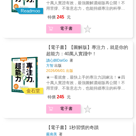
到以下這5件事：✔工作更有條理✔效率明顯提
十萬人實證有效，最強圖解濃縮版再公開！不
達成的目標是什麼。這些能力，才是職場上最
升✔突發任務出現時也能從容處理✔不再被時間
用苦撐、不靠意志力，也能持續專注的科學方
不容易被取代的競爭力。 本書作者井出元子長
Readmoo
追著跑 AI可以幫你完成任務，但無法替你安排
法✔ 把一年變13個月✔ 產能提升200倍✔ 再累
年擔任企業經營顧問的祕書與人才培訓講師，
245
特價
元
工作。掌握安排工作的能力，是AI時代最重要
也能進入高效狀態讓專注力變成你的超能力！
每天必須處理大量會議、行程、專案與臨時任
的職場競爭力，讓你從做不完的日常，走向有
最一目了然的圖解快學版！讀心師DaiGo，小時
務。在高度忙碌的工作環境中，她逐漸整理出
電子書
節奏的工作方式。這本書，就是每個職場人都
候曾是全校倒數、無法專注的問題學生，卻靠
一套高效率的工作安排方法。 透過書中88個實
該學會的工作基本功。【本書特色】1.高效工
一套方法，逆轉人生——自學考上慶應義塾大
戰技巧，你將學會最關鍵的3大能力：◆想清楚
作的「安排流程六大步驟」從確認目標、列出
學，一天閱讀10～20本書，成為高產能工作
工作的能力在開始行動之前，先釐清任務的目
待辦事項到安排時程，建立清晰的工作流程，
者。本書完整揭露——18個專注力訓練技巧你
【電子書】【圖解版】專注力，就是你的
標與條件。透過5W3H思考法，確保方向正確，
讓任務不再混亂。2.用「5W3H思考法」快速釐
將學會：★ 駕馭專注力的3大原則★ 啟動專注
超能力：40萬人實踐中！
避免白忙一場。◆安排好工作的能力把任務拆
清任務方向 在開始行動前先弄清楚目標與需
力的7大關鍵引擎★ 快速恢復專注的3種方法★
解為具體步驟，安排順序與時間，讓事情按照
讀心師DaiGo
著
求，避免白忙或重做，大幅提升工作效率。3.
自然養成專注的5大時間術不只Daigo自己，看
最有效率的流程完成。◆把任務確實完成的能
方智
出版
職場人從日常工作到專案管理都適用的規劃技
過《專注力，就是你的超能力》的讀者也見證
力透過溝通、協調與執行，讓工作真正落地，
2026/06/01 出版
巧運用待辦清單、行程安排與時間預估，幫助
頻出，甚至紛紛敲碗更簡明的圖解版，讓家人
而不是停留在計畫。讀完這本書，你會開始做
★一看就會，最快上手的專注力訓練法！★四
你有效掌握進度與優先順序。4.專屬「左右欄
親朋也能跟著快速學會這個方法，讓每個努力
到以下這5件事：✔工作更有條理✔效率明顯提
十萬人實證有效，最強圖解濃縮版再公開！不
筆記法」 在記錄資訊的同時整理下一步行動，
都能夠事半功倍、結實累累。
升✔突發任務出現時也能從容處理✔不再被時間
用苦撐、不靠意志力，也能持續專注的科學方
讓筆記直接變成執行力。5.打造高效率的工作
金石堂
追著跑 AI可以幫你完成任務，但無法替你安排
法✔ 把一年變13個月✔ 產能提升200倍✔ 再累
節奏與環境從桌面整理、時間分配到專注節
245
特價
元
工作。掌握安排工作的能力，是AI時代最重要
也能進入高效狀態讓專注力變成你的超能力！
奏，建立不靠加班也能完成工作的高效習慣。
的職場競爭力，讓你從做不完的日常，走向有
最一目了然的圖解快學版！讀心師DaiGo，小時
【推薦人】Zen大｜《超快速讀書法》作者、知
電子書
節奏的工作方式。這本書，就是每個職場人都
候曾是全校倒數、無法專注的問題學生，卻靠
識變現力講師丹倫｜主管菜鳥生存術 經營者朱
該學會的工作基本功。【本書特色】1.高效工
一套方法，逆轉人生——自學考上慶應義塾大
騏｜《復盤寫作術》作者愛瑞克｜《命定之
作的「安排流程六大步驟」從確認目標、列出
學，一天閱讀10～20本書，成為高產能工作
書》作者、TMBA共同創辦人劉奕酉｜《自律
待辦事項到安排時程，建立清晰的工作流程，
者。本書完整揭露——18個專注力訓練技巧你
【電子書】1秒習慣的奇蹟
到自由的本事》作者
讓任務不再混亂。2.用「5W3H思考法」快速釐
將學會：★ 駕馭專注力的3大原則★ 啟動專注
嚴南美
著
清任務方向 在開始行動前先弄清楚目標與需