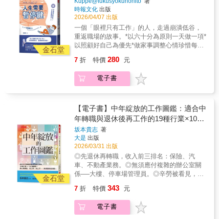
放下自尊。願意退一步的人，更容易拉近距
Kuppe@fukusyokunohito
著
習慣，讓決策從「賭運氣」轉化為「高品質的
鍵！」──尼克‧布拉茲凱（Nick Blazquez），
位分享，「能以健康身心投入工作」的祕訣。
時報文化
出版
離。 ฅ咬人是下下策強硬往往是失敗的開始。
必然」。
前帝亞吉歐（Diageo）公司非洲暨亞太地區總
修復期間的休養地圖STEP 1 好好休養--先讓疲
2026/04/07 出版
真正高明的人，會讓對方「自己想通」。 本書
裁 「本書勇敢地說出如何在現代組織中獲得成
憊的身心充飽電力。STEP 2 學會自我照顧--遠
結合作者多年的貓咪觀察心得，與修辭學專
一個「眼裡只有工作」的人，走過崩潰低谷，
功。請留意你的職業生涯，注意你與對手的行
離焦慮情緒，安然度過每一天。STEP 3 培養
業， 整理成一套幽默、實用又有效的「貓咪說
重返職場的故事。*以六十分為原則一天做一項*
動與行為會如何對自己的職業生涯造成影
興趣愛好--讓自己獲得工作以外的成就感。
服術」！ 從職場同事與老闆，到伴侶與親友，
以照顧好自己為優先*做家事調整心情珍惜每一
響。」──克里斯‧布朗（Chris Brown），奧普
STEP 4 培養做家事的習慣--即使重返職場，日
金石堂
甚至連最難搞的貓老大，都有應對之道。 從亞
天，走出瓶頸重建生活！好評推薦王意中|王意
頓布朗（Upton Brown）獵才顧問公司 「本書
子一樣要過，還是要好好珍惜每一天的生活
280
7
折
特價
元
里斯多德的修辭學智慧，到現代談判與溝通技
中心理治療所 所長／臨床心理師沈雅琪|神老師
將令你意外與震驚──只要你為企業工作，不論
STEP 5 建立新的價值觀--更新觀念，避免身心
巧。 在這本書中，你將學到： ฅ掌握完美時
專業想|自由講師你是否默默承受這些焦慮情
其規模如何，本書都是必讀佳作！書中的真實
再度崩潰。STEP 6 做好準備重返職場--慢慢增
電子書
機：學會伺機而動的藝術。 ฅ善用肢體語言、
緒？*必須打起精神工作，卻無論如何也提不起
案例將激勵你，為你的事業與同事建立更好的
加自己的負荷。
語氣與手勢：讓你的表達更加精準、有力。 ฅ
勁。*選擇停職休養，卻不知該如何度過。*不知
璀璨未來，規劃與創造出讓你引以為傲、讓社
洞悉對方需求：投其所好，為對方準備難以抗
道如何找回自己的「工作動力」。*就算換了環
會更加美好的新企業行為、儀式與系統。」──
拒的誘因。 ฅ巧妙引導局勢：讓對方以為主導
境，會不會又難受得想要休息？*因為身心狀況
【電子書】中年綻放的工作圖鑑：適合中
安東‧馬斯格雷夫（Anton Musgrave），未來世
權在自己手中。 即使對方粗魯又不講理，你也
沒辦法工作，覺得自己真沒用……etc.作者經歷
年轉職與退休後再工作的19種行業×100
界國際資深合夥人 「破解近年來理想化企業文
能優雅說服，不翻臉達成目的。
二度停職休養又重返工作崗位，透過本書與各
化的良方。本書宛如當頭棒喝，提醒我們在商
種職業。身心負擔低、短工時、好上
坂本貴志
著
位分享，「能以健康身心投入工作」的祕訣。
言商的現實。」──伊蘭妮‧柴莫斯（Eleni
大是
出版
手⋯⋯無須證照或經驗。
修復期間的休養地圖STEP 1 好好休養--先讓疲
Chalmers），李奧貝納廣告公司 「這本書是任
2026/03/31 出版
憊的身心充飽電力。STEP 2 學會自我照顧--遠
何渴望在企業中晉升高階領導職位者的『必讀
◎先退休再轉職，收入前三排名：保險、汽
離焦慮情緒，安然度過每一天。STEP 3 培養
之作』。看到作者提出的各種案例，你會重新
車、不動產業務。◎無須應付複雜的辦公室關
興趣愛好--讓自己獲得工作以外的成就感。
感受到親身經驗的那種錐心之痛，並開始體認
係──大樓、停車場管理員。◎辛勞被看見，還
STEP 4 培養做家事的習慣--即使重返職場，日
金石堂
到為了你職業生涯的最佳利益，自己真正應該
能收到「感謝」──居家、長照機構照服員。◎
子一樣要過，還是要好好珍惜每一天的生活
343
7
折
特價
元
而且早該採取的那些行動。」──羅伯特‧威廉斯
愛聊天、怕孤單，將人生閱歷變個人優勢──便
STEP 5 建立新的價值觀--更新觀念，避免身心
（Robert Williams），丹頓威廉斯顧問公司轉
利商店、販賣部店員。作者坂本貴志曾任日本
再度崩潰。STEP 6 做好準備重返職場--慢慢增
型總監※初版原書名：《馬基維利，請教我如
電子書
厚生勞動省經濟學家（相當於臺灣衛福部和勞
加自己的負荷。
何出人頭地：不懂權謀的人，根本無法做大
動部），並參與撰寫《經濟財政白皮書》，長