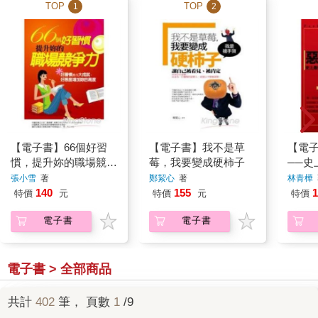
TOP
TOP
1
2
【電子書】66個好習
【電子書】我不是草
【電
慣，提升妳的職場競爭
莓，我要變成硬柿子
──史
力
時尚
張小雪
著
鄭絜心
著
林青樺
140
155
1
特價
元
特價
元
特價
電子書
電子書
電子書 > 全部商品
共計
402
筆， 頁數
1
/9