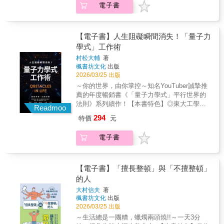
100種退休工作‧收入高，又能發揮既有經驗，
電子書
放永遠不會撥放同一位歌手的歌曲？．程序測
照護、照服員或看護助理；若對特定醫療項目
看這裡！業務是全書行業中，平均年薪排名第
試時，為何總是跑出一連串的00000000？．為
感興趣，住家附近的診所助理也是不錯的選
一的工作，涵蓋金融、保險、汽車、不動產等
什麼比爾．蓋茲能成功，史蒂芬．金的小說會
擇。此類工作不僅能時常收到即時的「感
領域，無須重新適應職場節奏，過往人脈資源
暢銷，布魯斯．威利一炮而紅？隨機過程是自
謝」，還能重溫被家庭依賴的感覺。‧喜歡聊
【電子書】人生阻礙瞬間消失！「量子力
也能無痛轉為個人優勢。‧工作負荷輕、低壓
然界的基本法則，但絕大多數人卻從不曾深入
天、享受新鮮感！E人最適合不用擔心乏味，就
學式」工作術
力，I人最適合！公寓、大樓管理員，為什麼是
思考過。「醉漢漫步」是數學界用來描述隨機
屬服飾、超市及便利商店店員。在餐飲業中，
中高齡首選工作？優勢在於：早起上班、準時
村松大輔
著
動作的詞語，而這樣的形容猶如人生的隱喻，
除了內場或團膳工作，調酒師更能展現人際互
楓書坊文化
出版
下班，無須應付複雜的辦公室關係。相同性質
象徵我們從學校到職場、從單身到成家、從高
動？擔心體力不如他人？產品包裝員、禮品包
2026/03/25 出版
的工作還包括停車場、活動中心管理員。不想
爾夫球一號球洞到十八號球洞的路徑。本書作
裝員、貼標作業員都是好選擇。想活到老學到
長工時？在平均工時最短排名中，清潔人員位
～你的世界，由你掌控～知名YouTuber誠摯推
者美國暢銷科普作家暨物理學家雷納．曼羅迪
老，可以考慮補習班、家教、觀光導遊。離家
居第二，大樓、建築物、公園、道路……替他
薦的年度暢銷書《「量子力學式」平行世界的
諾藉由此書，告訴我們機率如何在生活中扮演
近、不容易被替代的工作又有哪些？精選低壓
人整理居家空間也在其中。 ‧喜歡被肯定、樂意
法則》系列續作！【本書特色】◎東大工學部
舉足輕重的角色，帶領你我破除成功的迷思與
Readmoo
力、短工時、好上手、年薪高……無須證照或
幫助他人，中年更綻放！家中子女離家後，生
物理背景作者親授，將高深物理理論轉化為最
偏見，並領悟到「很多人之所以會失敗，是因
經驗，身心負擔低的19種行業 × 100種職業。
294
特價
元
活難免感到空虛。不妨投入照護工作，如居家
強大的「人生實踐學」！◎深度解析意識的三
為他們不知道自己在放棄時離成功只有一步之
照護、照服員或看護助理；若對特定醫療項目
大階層，教你從困頓的「物質層」躍升至奇蹟
遙」。 我們除了要認清並感謝自己擁有的好
電子書
感興趣，住家附近的診所助理也是不錯的選
般的「零點場層」！◎收錄人際、金錢、靈
運，更要學會接受隨機事件可能會令人心碎。
擇。此類工作不僅能時常收到即時的「感
感、時間等9大轉機出現的真實案例，見證現象
沒有成功不代表不夠好，只是機運尚未來臨。
謝」，還能重溫被家庭依賴的感覺。‧喜歡聊
瞬間改變的奇蹟。你是不是也曾遇過這樣的困
最重要的，是感謝沒有（或暫時還沒有）厄
天、享受新鮮感！E人最適合不用擔心乏味，就
境——明明拚盡全力衝撞、努力，眼前的阻礙
【電子書】「擅長整頓」與「不擅整頓」
運、壞事、疾病、戰爭、飢荒的每一個清朗日
屬服飾、超市及便利商店店員。在餐飲業中，
卻像一堵厚實的高牆，紋絲不動；人際關係僵
的人
子。 「這本書的目標是闡明機率在生活中扮演
除了內場或團膳工作，調酒師更能展現人際互
持、金錢壓力沉重、時間永遠不夠，感覺人生
的角色，並告訴各位看清它如何在人類的生活
大村信夫
著
動？擔心體力不如他人？產品包裝員、禮品包
已經到了極限，再也無法前進一步。大家都說
當中產生作用。我由衷希望在全面認識隨機的
楓書坊文化
出版
裝員、貼標作業員都是好選擇。想活到老學到
靠毅力撐過就好，於是拚命壓抑情緒、硬撐著
概念後，各位讀者會開始從不同的角度看待生
2026/03/25 出版
老，可以考慮補習班、家教、觀光導遊。離家
挑戰；大家都說要負責任，於是一肩扛下了所
活，並對這個世界有更深層的理解。」──雷
～生活總是一團糟，蠟燭兩頭燒!!～一天3分
近、不容易被替代的工作又有哪些？精選低壓
有難關與批評；大家都說要好好解決問題，於