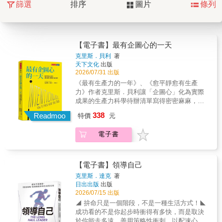
篩選
排序
圖片
條列
【電子書】最有企圖心的一天
克里斯．貝利
著
天下文化
出版
2026/07/31 出版
《最有生產力的一年》、《愈平靜愈有生產
力》作者克里斯．貝利讓「企圖心」化為實際
成果的生產力科學待辦清單寫得密密麻麻，行
程排得匆匆忙忙，滿懷企圖心之後又總是半途
338
Readmoo
特價
元
熄火嗎？學會克服情緒與拖延，重新掌控時間
與注意力，你的生產力來自更「刻意」的選
電子書
擇。你是不是遇到以下狀況？年初訂的新年新
計畫，年底達成的寥寥可數。行事曆排得滿
滿，真正重要的事卻一拖再拖。一遇到無聊、
繁瑣或令人喪氣的工作就想逃。計劃時充滿企
【電子書】領導自己
圖心，真正執行時卻一再走樣。被TED譽為
克里斯．達克
著
「史上最有生產力的人」克里斯．貝利，也曾
日出出版
出版
有相同的困擾。十年來他持續鑽研個人生產力
2026/07/15 出版
研究，得出一套既深刻、實用又可能違反直覺
◢ 拚命只是一個階段，不是一種生活方式！◣
的結論：完成目標真正的關鍵並非意志力，也
成功看的不是你起步時衝得有多快，而是取決
不是最新的效率工具，而是「刻意行動」。當
於你能走多遠，善用策略性衝刺，以配速心態