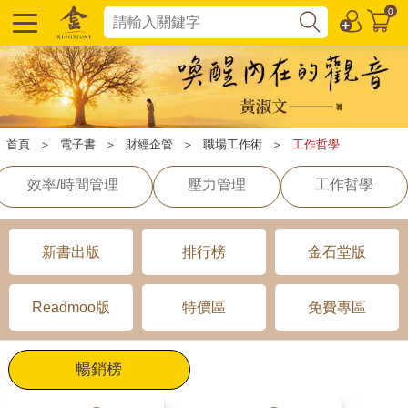
0
首頁
＞
電子書
＞
財經企管
＞
職場工作術
＞
工作哲學
效率/時間管理
壓力管理
工作哲學
新書出版
排行榜
金石堂版
Readmoo版
特價區
免費專區
暢銷榜