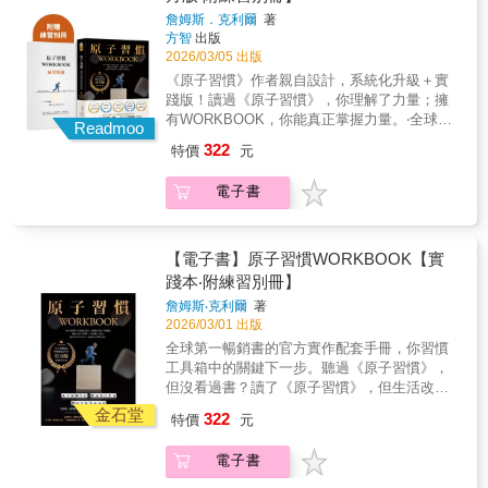
他此刻的狀態是什麼？ 用對方日常會用的詞
在表面；有了信任，影響力才能累積成為持續
董事顧問許書揚｜經緯智庫(MGR Consulting)
詹姆斯．克利爾
著
彙、帶著體溫的「肉體語言」，以及有感情的
的成果。Know people, make things happen.
股份有限公司總經理游舒帆｜商業思維學院院
方智
出版
「關係式話語」。 精煉過的人味，是AI時代人
Know business, make yourself better. 五階段
長盧世安｜人資小週末社群/創辦人 蘇書平｜先
2026/03/05 出版
類的最後堡壘。 報告提案書道歉信感謝函求職
｜成就更好的你o察覺變化：有意識地觀察環境
行智庫執行長（以上按首字筆畫排序）
《原子習慣》作者親自設計，系統化升級＋實
信社群貼文…… 想要讓人「看懂並行動」，一
改變，不再只是被動應對需求與機會。o展開行
踐版！讀過《原子習慣》，你理解了力量；擁
本搞定 99% 的寫作難題！ 學會「簡短卻達
動：主動積極的態度，從小處著手，不畏懼擁
有WORKBOOK，你能真正掌握力量。‧全球狂
意」，你的影響力將會「大」不一樣。
抱改變。o串聯資源：跳脫個體作戰，連結人、
Readmoo
銷2500萬冊‧授權超過60種語言‧臺灣連霸6年總
團隊與資源網絡，擴大影響力。o引領方向：從
322
特價
元
冠軍‧長踞Amazon、《紐約時報》暢銷書榜首‧
跟隨者成長為領導者，帶領團隊開創新局。o發
最佳商業、自我成長書全球第一暢銷、史上評
揮影響力：讓你的選擇與行動，不僅成就更好
電子書
價最高習慣建立冠軍書作者親撰，唯一正宗實
的自己，也改變身邊的人與組織。願你帶著這
踐工具如果《原子習慣》是地圖，這本
本書，在每一次變化中，找到自己的位置與力
《WORKBOOK》就是你的導航系統！★獨特
量。強力推薦林弘道｜宏碁全球人資長周秉奇
的｢問題立解子目錄」，帶你快速查找，直擊痛
【電子書】原子習慣WORKBOOK【實
｜WTW韋萊韜悅員工體驗暨變革管理大中華區
點！★涵蓋｢概念懶人包｣、｢快速啟動表｣與｢習
踐本‧附練習別冊】
負責人姚德瑜｜DDI美商宏智國際顧問公司全球
慣追蹤器｣的臺灣獨家練習別冊，帶你成為想成
董事顧問許書揚｜經緯智庫(MGR Consulting)
詹姆斯‧克利爾
著
為的人！全球第一暢銷書的官方實作配套手
股份有限公司總經理游舒帆｜商業思維學院院
2026/03/01 出版
冊，你習慣工具箱中的關鍵下一步。聽過《原
長盧世安｜人資小週末社群/創辦人 蘇書平｜先
全球第一暢銷書的官方實作配套手冊，你習慣
子習慣》，但沒看過書？讀了《原子習慣》，
行智庫執行長（以上按首字筆畫排序）
工具箱中的關鍵下一步。聽過《原子習慣》，
但生活改變很有限？不論是因為「知道卻做不
但沒看過書？讀了《原子習慣》，但生活改變
到」而苦惱；或是想「改變自我」卻苦無對
很有限？不論是因為「知道卻做不到」而苦
策，本書都是為你而寫！本書透過引導式書寫
金石堂
322
特價
元
惱；或是想「改變自我」卻苦無對策，本書都
問題與精心設計的練習，陪你更深入覺察自己
是為你而寫！本書透過引導式書寫問題與精心
的行為模式，以及影響習慣形成的心理、環境
電子書
設計的練習，陪你更深入覺察自己的行為模
與社交力量。從「理解習慣」走向「活出習
式，以及影響習慣形成的心理、環境與社交力