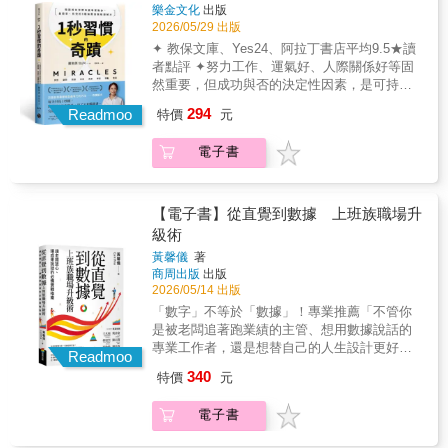
力的7大關鍵引擎★ 快速恢復專注的3種方法★
樂金文化
出版
求，避免白忙或重做，大幅提升工作效率。3.
自然養成專注的5大時間術不只Daigo自己，看
2026/05/29 出版
職場人從日常工作到專案管理都適用的規劃技
過《專注力，就是你的超能力》的讀者也見證
✦ 教保文庫、Yes24、阿拉丁書店平均9.5★讀
巧運用待辦清單、行程安排與時間預估，幫助
頻出，甚至紛紛敲碗更簡明的圖解版，讓家人
者點評 ✦努力工作、運氣好、人際關係好等固
你有效掌握進度與優先順序。4.專屬「左右欄
親朋也能跟著快速學會這個方法，讓每個努力
然重要，但成功與否的決定性因素，是可持續
筆記法」 在記錄資訊的同時整理下一步行動，
都能夠事半功倍、結實累累。
的習慣。改變自我最簡單且最有力的方法——
讓筆記直接變成執行力。5.打造高效率的工作
294
Readmoo
特價
元
奇蹟解方◤每天只花1秒鐘，我開了2家出版
節奏與環境從桌面整理、時間分配到專注節
社、出了8本暢銷書、完成10次全程馬拉松和1
奏，建立不靠加班也能完成工作的高效習慣。
電子書
次鐵人三項。◢世界知名成功學大師東尼．羅
【推薦人】Zen大｜《超快速讀書法》作者、知
賓斯曾說過，優秀的人總會克服問題和障礙取
識變現力講師丹倫｜主管菜鳥生存術 經營者朱
得成功，他們與半途而廢的人之間的區別，就
騏｜《復盤寫作術》作者愛瑞克｜《命定之
在於後者相信問題會永遠存在。本書作者曾經
【電子書】從直覺到數據 上班族職場升
書》作者、TMBA共同創辦人劉奕酉｜《自律
每天起床時都感到厭煩、疲倦，對前途未卜的
級術
到自由的本事》作者
人生感到茫然，終日都彷如身處地獄。後來他
黃馨儀
著
下定決心改變現況，希望能重新找回屬於自己
商周出版
出版
的理想生活，於是開始每日花1秒鐘實踐8種奇
2026/05/14 出版
蹟解方：✦ M冥想——尋找內心的答案✦ I 觀想
「數字」不等於「數據」！專業推薦「不管你
——將理想人生視覺化✦ R閱讀——獲取他人
是被老闆追著跑業績的主管、想用數據說話的
的經驗✦ A肯定——告訴自己可以做到✦ C清潔
專業工作者，還是想替自己的人生設計更好選
——只留下重要的夢想✦ L學習——成為更好的
Readmoo
項的上班族――我都誠摯推薦這本書。」――
存在✦ E運動——身心都會變得強大✦ S書寫
340
特價
元
簡報與教學教練、F學院創辦人 王永福「AI 會
——寫下腦中的想法不知不覺間他開了2家出版
幫你分析，但不會替你做決定。知識快速貶
社、出了8本暢銷書、完成10次全程馬拉松和1
電子書
值，我們更需要一套清晰的判斷邏輯，讓你能
次鐵人三項，擁有先前想都沒想過的人生。▍
問出好問題，做出好決定！本書難得之處，是
如果投資1秒鐘就能改變人生，你願意嗎？《原