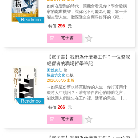
分享人際溝通技巧，累計超過7,000萬觀看次
階主管教練、《UP學》（What Got You Here
立自己的「五個財務桶子」。★守住「天賦專
如何在變動的時代，讓機會看見你？學會縱橫
數， 同時在三星、SK、LG、現代等菁英企
Won't Get You There）作者「本書是教你把企
區」：專注在真正重要的事上，為自己列出
家的處世機智，讓你化不可能為可能，靠一張
業擔任專業講師， 作為一位懂得讓初次見
圖心化為行動的有利指南。關鍵不在意志力，
「通往自由的三個清單」。★優先處理對你來
嘴改變人生。繼深受全台商界好評的《權
面的人敞開心扉，引導他們深入交談的採訪
Readmoo
在於釐清什麼才是真正重要的事。」——查爾
說真正最重要的事：找到自己的核心價值——
衡》，胡川安「經典新解」全新代表作！【作
者， 本書將帶你了解決定好感度的魅力特
斯．杜希格（Charles Duhigg），《為什麼我們
295
特價
元
真正想要的是什麼？為了得到它，願意放棄什
家、丹鳳高中圖書館主任】宋怡慧【作家、
質， 以及如何發揮自身魅力，建立成功的
這樣對話，那樣生活？》
麼？★只在必要時才全力拚：知道什麼時候該
《一歷百憂解》主持人】李文成【財經節目主
人際關係。 ★☆好感，往往只差那麼一點
（Supercommunicators）作者「貝利是個溫和
電子書
奮力一搏，也知道要在什麼時刻出手、以及該
持人、作家】夏韻芬【閱讀人社群主編】鄭俊
點☆★ 只需小小的改變，善用自己天生具
的引路人，他不斷向讀者保證，他的建議既不
怎麼做。……人生不是短跑，而是一場馬拉
德強力好評！（依姓名筆畫序排列）在人生的
有的特質， 就能打造讓人想和你繼續來往
複雜，執行起來也毫不費力……務實，且立意
松，要如何正確配速，將影響你將來能走得多
戰略藍圖上，要如何衡量局勢，將力氣用在對
的印象，建立成功的魅力關係！ ♥改變看自
良善。」——《華爾街日報》（Wall Street
遠、走得多好。當你發現身體檢查的許多指標
的地方？人際相處、職場謀略、成功之道，盡
【電子書】我們為什麼要工作？一位資深
己的視角：透過正面的心理調控，將缺點轉化
Journal）「一種更人性化的進步方式。」——
嚴重失衡、無法擺脫對績效的執念、很難放下
在《戰國策》！● 瞬息萬變的職場中，維持地
經營者的職場哲學筆記
為優點， 尋找自己的魅力因素，接納通常
《歐普拉日報》（Oprah Daily）
工作去休息，一旦休假就陷入歉疚的困境，你
位的關鍵不只是努力，而是「語言力」？● 有
被視為缺點的高敏、嫉妒等特質。 ♥觀察讓
田坂廣志
著
真正的敵人是「拼命工作」——它會摧毀人際
邏輯的溝通固然重要，「有故事」的敘事往往
你有好感的人：從外表平平卻頗具人氣的人、
楓書坊文化
出版
關係，消耗幸福感，甚至讓整個人生分崩離
才是決勝的關鍵？● 想說服上位者，關鍵不是
氣質高貴的人、 到能讓人卸下武裝的
2026/06/05 出版
析。本書將帶領你明智地管理健康、財務、時
你有沒有道理，而是他是否聽得懂？職場，就
人……透過案例領悟不同的魅力樣貌。 ♥培
～如果這份薪水將買斷你的人生，你打算用什
間和人際關係，將倦怠轉換為平衡與耐力，為
如同沒有硝煙的戰國，要想翻身，不能只是埋
養無可取代的魅力：實戰篇！眼光、氣味、談
麼將人生贖回？～唯有發自內心的肺腑之言，
自己找到生活和工作的最佳模式，以充沛活力
頭苦幹。在二十一世紀的今天，當我們面對企
吐、風格， 利用立即付諸行動的方法，打
能找回人們迷失在工作裡、活著的意義。【本
取代身心疲憊，以專注取代暈頭轉向。不僅事
業的談判、商場的競爭，甚至是國際政治的角
Readmoo
造不盲目模仿他人、獨一無二的魅力。 憑
書特色】◎日本暢銷20餘年，讀者皆嘆「感動
業走得長遠，生活亦然。【各方推薦】這本書
力時，依然能看見《戰國策》的影子。每一個
266
特價
元
藉獨有的魅力贏得周遭人的好感，進而打動人
萬分」的長銷書。◎重新定義「工作的報
不僅是一本書，也是一記警鐘。我花了幾十年
想要推動專案、爭取資源、說服客戶的人，其
心， 輕鬆建立吸引人的關係，讓人際、工
酬」，挑戰「薪資至上」的價值觀。◎獻給現
的時間才理解到，成功的關鍵不在拚命努力，
實都是當代的「策士」。學習古人的智慧，是
電子書
作、生活，全部順利展開！※初版名為：好感
代人的職場哲學，拯救每一位對現況感到精疲
而在於領導者的聰明方法。克里斯．達克以誠
為了在複雜多變的世界中，擁有一雙看透本質
的開始
力盡的工作者。你是否也曾在拿到薪水的那一
懇坦率、辛苦鍛鍊的智慧和實用策略，說明真
的慧眼，和一張能夠化干戈為玉帛的利嘴。無
刻，心底浮現「自己正在出賣人生」的空虛
正的領導重點不在硬撐到底，而在於打造持久
論是寫文案、做簡報，還是公開演講，我們都
感？年輕時描繪的藍圖，常在進入社會後碰撞
【電子書】我們為什麼要工作？：一位資