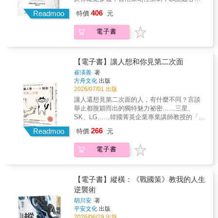
你的每個行動都建立在更深層的「意圖」之
工作與生活，才是真正的贏家！我們活在一個
406
上，採取行動就會變得自然而然，甚至難以中
Readmoo
特價
元
空前疲憊的時代。隨時保持聯繫以及遠距工作
斷。貝利整理關於欲望、價值觀與克服拖延的
的環境下，「生活」與「工作」的平衡已不存
最新科學，融合佛教僧侶的智慧，提供循序漸
電子書
在，兩者總是互相干擾、不分彼此。職場勝利
進的簡單策略，讓你的目標都有始有終：● 以
組都懂得「策略性衝刺」，在關鍵時刻爆發
三十分鐘為單位，記錄一天的時間花在哪裡，
後，有計畫地重回永續的步調：★自我精進
有效安排每日行程。● 選出每天真正該完成的
（健康與技能）┼ 嗜好（玩樂與放鬆）┼ 人際
【電子書】讓人想和你見第二次面
三件事。● 標註每件事的核心價值觀，讓行動
關係（家人與朋友）┼ 有影響力的工作（選擇
崔渶善
著
扣回最深層的個人價值觀。● 設計短期目標的
最有意義的事）═ 策略性衝刺 ★成功不再是無
方舟文化
出版
執行架構，提高完成目標的可能性。● 建立簡
止盡的拚命、時刻待命的心態、完美主義，而
2026/07/01 出版
單可行的進度追蹤系統。● 分辨哪些目標該堅
是建立一套可長可久的職涯核心策略，知道自
讓人還想見第二次面的人，有什麼不同？言談
持，哪些目標該果斷放下。達成目標，並沒有
己妥協的底線是什麼、建立更理想的界線、有
舉止都脫穎而出的獨特魅力祕密……三星、
你以為的那麼難。從今天開始，釋放你更強的
意識地將生活與工作整合起來！成長是一輩子
SK、LG……韓國菁英企業專業講師教授的「好
生產力★各界心動推薦★瓦基，「閱讀前哨
的事，你需要的不是「更瘋狂的努力」，是
感度法則」！ 你是否見過這樣的人：在人
站」站長抹布，《科技工作講》創辦人謝文
266
「更聰明地工作」，你需要的不只是休息一
Readmoo
特價
元
際交往中總是圓融和睦， 在職場上幾乎沒
憲，作家、講師、主持人「克里斯．貝利探討
下，而是重新配速人生步伐。本書提出10個實
有敵人，並且備受好評？ 又或者，看似平
個人轉變中常被忽視的重要面向。這是這類書
用的核心策略，幫助所有忙碌工作的人們重新
電子書
凡，卻不知為何特別受歡迎的人？ 他們的
籍的重要新作！」——卡爾．紐波特（Cal
奪回人生主導權，打造持久的生活和事業，而
祕訣其實只有一個——那就是「魅力」。
Newport），《慢速工作力》（Slow
非曇花一現的成功： ★設定正確的步調：捨棄
本書作者崔渶善，擔任廣播與媒體製作人十餘
Productivity）作者「這不是一本談拚命的書，
「不喜歡輸」的感覺，走得太快或太慢，都會
年， 在與無數人的相遇中，不斷探索究竟
而是引導你讓行動與自我一致的實用指南，兼
【電子書】縱橫：《戰國策》教我的人生
成為負擔。★為什麼嗜好興趣總是最先被放
什麼樣的魅力最吸引他人。 至今已訪談超
具思辨與可行性。如果你曾納悶，為什麼意圖
逆襲術
棄？擁有嗜好並非不務正業，必須把它排進行
過一千人的她，時常與韓國最頂尖廣播、電視
再好也不一定能化為現實，這本書會給你清晰
事曆、設定界線來保護屬於自己的時間。★認
胡川安
著
人見面， 分析他們能一眼讓人舒服、且維
的答案，也給你前進的道路。」——馬歇爾．
平安文化
出版
真看待財務狀況：財務上的成功不只在於你賺
持被喜愛的祕訣。 現在，她在YouTube上
葛史密斯博士（Dr. Marshall Goldsmith），高
2026/06/29 出版
了多少錢，而是你如何讓那些錢為你所用，設