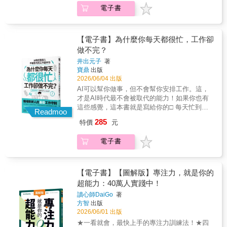
多，卻不知道該先做哪一件□ 常常忙了一整
世界裡，勝利並不是用耀眼的獎牌或仰慕的追
思考工作的意義。將「工作」這件事抽絲剝
電子書
天，卻沒有完成真正重要的事情□ AI愈來愈
隨者來衡量。你最大的勝利是活得像作者一
繭，讓意義不僅僅停留在薪水、升遷、成就等
強，開始懷疑自己的職場價值這本書會讓你明
樣，不是一味追求更好，而是專注在看似細微
表層回報，體悟出人生中最重要、且最不會失
白一件事 在AI時代，職場真正拉開差距的能
卻至關重要的差異處。——莎莉．霍格斯海德
去的報酬──
力：不是寫報告、做簡報、整理資料、回覆郵
（Sally Hogshead），《紐約時報》暢銷書
【電子書】為什麼你每天都很忙，工作卻
件……，許多過去需要花費大量時間完成的工
《魅力》（Fascinate）作者大部分創業者一開
做不完？
作，現在只要幾秒鐘就能完成。 在職場上，有
始往往充滿激情，卻因為操之過急，衝得太猛
井出元子
著
一種能力至今仍難以被AI取代，就是—安排工
太快而耗盡心力。本書提供了一劑解方，讓你
寶鼎
出版
作的能力。因為AI雖然可以幫你「做事」，卻
了解如何讓自己的事業持續成長，並一路守護
2026/06/04 出版
不知道：什麼事情應該先做、工作應該怎麼安
身心的健康。如果想保有清明理智並獲得成
AI可以幫你做事，但不會幫你安排工作。這，
排、什麼時候完成最合適、眼前的任務真正要
功，本書不讀不可。——阿里．阿布達爾（Ali
才是AI時代最不會被取代的能力！如果你也有
達成的目標是什麼。這些能力，才是職場上最
Abdaal），暢銷書《高效原力》（Feel-Good
這些感覺，這本書就是寫給你的□ 每天忙到沒
不容易被取代的競爭力。 本書作者井出元子長
Readmoo
Productivity）作者
時間喘息，事情卻還是做不完□ 原本排好的工
年擔任企業經營顧問的祕書與人才培訓講師，
285
特價
元
作，總是被臨時任務打亂□ 待辦事項越來越
每天必須處理大量會議、行程、專案與臨時任
多，卻不知道該先做哪一件□ 常常忙了一整
務。在高度忙碌的工作環境中，她逐漸整理出
電子書
天，卻沒有完成真正重要的事情□ AI愈來愈
一套高效率的工作安排方法。 透過書中88個實
強，開始懷疑自己的職場價值這本書會讓你明
戰技巧，你將學會最關鍵的3大能力：◆想清楚
白一件事 在AI時代，職場真正拉開差距的能
工作的能力在開始行動之前，先釐清任務的目
力：不是寫報告、做簡報、整理資料、回覆郵
【電子書】【圖解版】專注力，就是你的
標與條件。透過5W3H思考法，確保方向正確，
件……，許多過去需要花費大量時間完成的工
超能力：40萬人實踐中！
避免白忙一場。◆安排好工作的能力把任務拆
作，現在只要幾秒鐘就能完成。 在職場上，有
解為具體步驟，安排順序與時間，讓事情按照
讀心師DaiGo
著
一種能力至今仍難以被AI取代，就是—安排工
最有效率的流程完成。◆把任務確實完成的能
方智
出版
作的能力。因為AI雖然可以幫你「做事」，卻
力透過溝通、協調與執行，讓工作真正落地，
2026/06/01 出版
不知道：什麼事情應該先做、工作應該怎麼安
而不是停留在計畫。讀完這本書，你會開始做
★一看就會，最快上手的專注力訓練法！★四
排、什麼時候完成最合適、眼前的任務真正要