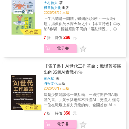
大村信夫
著
已經到了極限，再也無法前進一步。大家都說
楓書坊文化
出版
靠毅力撐過就好，於是拚命壓抑情緒、硬撐著
2026/03/25 出版
挑戰；大家都說要負責任，於是一肩扛下了所
～生活總是一團糟，蠟燭兩頭燒!!～一天3分
有難關與批評；大家都說要好好解決問題，於
鐘，拯救你於水深火熱之中♪【本書特色】◎收
是試圖改變自己、也要求身邊的人⋯⋯結果換
納3步驟，輕鬆應對不同的「混亂情況」。◎從
來的卻是身心俱疲，甚至像作者一樣陷入憂鬱
金石堂
實際案例進行，學習高手都在用的方法！◎不
的谷底！作者村松大輔曾是東大高材生，卻在
266
7
折
特價
元
只改善環境，也同步改善情緒、時間與人際
踏入社會後，接連遭遇人際與精神上的雙重挫
等，全方位管理生活♪明明生活好忙好忙，為何
敗，直到他從物理學中領悟到一個驚人的真
電子書
事情總是沒有進展，天天被待辦事項追著跑!?
相：「意識就是基本粒子——光子！」我們的
《「擅長整頓」與「不擅整頓」的人：讓生活
意念正是決定世界的鑰匙，只要提升「次
更加游刃有餘的練習》結合杜拉克理論、心理
元」，情況就會完全改變！本書結合量子力學
學、溝通理論與行為經濟學等，以「妥善安排
【電子書】AI世代工作革命：職場菁英勝
理論與作者多年指導經驗，教你如何從根源調
事情，使其順利進行」為主旨，整理出一套能
出的35個AI實戰心法
整振動頻率。當你從「物質層」轉換到「零點
應用於生活上方方面面、無論個人或組織在面
場層」，那些困擾你的高牆，就能不費吹灰之
黃永猛
著
對目標時皆能靈活運用的「管理學」。全書藉
力地瞬間消散！不論你是⋯⋯．深受人際關係
時報文化
出版
由對比「擅長整頓」及「不擅整頓」的例子，
困擾，想尋求轉機．受時間與金錢限制，想活
2026/03/17 出版
從實際整理、收納生活環境，一路延伸至整頓
出富足人生．處於高度壓力與批評中，想找回
這是少數能讓你一邊點頭、一邊打開任何AI軟
工作內容、思考內容、情緒與人際等。此外，
內心平靜．渴望突破思考框架，想獲得無窮靈
體的書。」黃永猛老師不只懂AI，更懂人-懂每
每章都特地將篇幅濃縮成「3分鐘」可讀完的長
感現在，就讓《人生阻礙瞬間消失！「量子力
一位在職場上努力升級的你。全國首創 AI × 職
度。隨著每天3分鐘的學習與實踐，帶領讀者逐
金石堂
學式」工作術》帶領你前往那個沒有「阻礙之
場全方位進化書實用的五段式架構1. 開場前例
漸掌握更有條理的生活方式、找回遺失的時間
350
7
折
特價
元
牆」的世界。（※因應印刷需要，內頁實際印
2.痛點診斷3. AI實戰心法4.應用場景5.黃老師專
與空間，將不擅整頓帶來的焦慮、壓力、耗
刷的顏色會與預覽有所差異。※）
業提點適用所有主管、業務、行銷、人資全職
時，轉而花在對自己更重要、更有意義的事物
電子書
場族群讀完即可上手，立刻提升AI競爭力AI工
上，擺脫忙亂人生，讓生活越過越順！