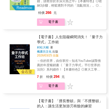
納．曼羅迪諾
鐘，拯救你於水深火熱之中♪【本書特色】◎收
力、短工時、好上手、年薪高……無須證照或
是試圖改變自己、也要求身邊的人⋯⋯結果換
納3步驟，輕鬆應對不同的「混亂情況」。◎從
經驗，身心負擔低的19種行業 × 100種職業。
來的卻是身心俱疲，甚至像作者一樣陷入憂鬱
Readmoo
實際案例進行，學習高手都在用的方法！◎不
的谷底！作者村松大輔曾是東大高材生，卻在
266
特價
元
只改善環境，也同步改善情緒、時間與人際
踏入社會後，接連遭遇人際與精神上的雙重挫
等，全方位管理生活♪明明生活好忙好忙，為何
敗，直到他從物理學中領悟到一個驚人的真
電子書
事情總是沒有進展，天天被待辦事項追著跑!?
相：「意識就是基本粒子——光子！」我們的
《「擅長整頓」與「不擅整頓」的人：讓生活
意念正是決定世界的鑰匙，只要提升「次
更加游刃有餘的練習》結合杜拉克理論、心理
元」，情況就會完全改變！本書結合量子力學
學、溝通理論與行為經濟學等，以「妥善安排
【電子書】人生阻礙瞬間消失！「量子力
理論與作者多年指導經驗，教你如何從根源調
事情，使其順利進行」為主旨，整理出一套能
學式」工作術
整振動頻率。當你從「物質層」轉換到「零點
應用於生活上方方面面、無論個人或組織在面
場層」，那些困擾你的高牆，就能不費吹灰之
村松大輔
著
對目標時皆能靈活運用的「管理學」。全書藉
力地瞬間消散！不論你是⋯⋯．深受人際關係
楓書坊文化
出版
由對比「擅長整頓」及「不擅整頓」的例子，
困擾，想尋求轉機．受時間與金錢限制，想活
2026/03/25 出版
從實際整理、收納生活環境，一路延伸至整頓
出富足人生．處於高度壓力與批評中，想找回
～你的世界，由你掌控～知名YouTuber誠摯推
工作內容、思考內容、情緒與人際等。此外，
內心平靜．渴望突破思考框架，想獲得無窮靈
薦的年度暢銷書《「量子力學式」平行世界的
每章都特地將篇幅濃縮成「3分鐘」可讀完的長
感現在，就讓《人生阻礙瞬間消失！「量子力
法則》系列續作！【本書特色】◎東大工學部
度。隨著每天3分鐘的學習與實踐，帶領讀者逐
金石堂
學式」工作術》帶領你前往那個沒有「阻礙之
物理背景作者親授，將高深物理理論轉化為最
漸掌握更有條理的生活方式、找回遺失的時間
294
7
折
特價
元
牆」的世界。（※因應印刷需要，內頁實際印
強大的「人生實踐學」！◎深度解析意識的三
與空間，將不擅整頓帶來的焦慮、壓力、耗
刷的顏色會與預覽有所差異。※）
大階層，教你從困頓的「物質層」躍升至奇蹟
時，轉而花在對自己更重要、更有意義的事物
電子書
般的「零點場層」！◎收錄人際、金錢、靈
上，擺脫忙亂人生，讓生活越過越順！
感、時間等9大轉機出現的真實案例，見證現象
瞬間改變的奇蹟。你是不是也曾遇過這樣的困
境——明明拚盡全力衝撞、努力，眼前的阻礙
【電子書】「擅長整頓」與「不擅整頓」
卻像一堵厚實的高牆，紋絲不動；人際關係僵
的人：讓生活更加游刃有餘的練習
持、金錢壓力沉重、時間永遠不夠，感覺人生