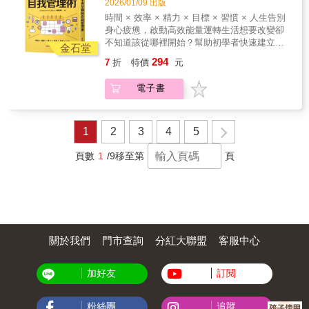
2026/01/09 出版
色界線愈來愈模糊的時代，年輕人真正需要
上。心中有一道區隔自己與他人的「心理界
類型：充滿熱情，想爭取自己想做工作的人。
的技巧，能顯著提升你的能見度。記住，主管
的，或許不是更多「拚命的勵志故事」，而是
時間 × 效率 × 精力 × 目標 × 習慣 × 人生告別
限」。假如你覺得這些都是你的罩門，或認為
極度渴望受到認同的類型：雖然沒有想要升
最怕「丟申論題」的屬下，你應該帶著「方案
一套能在現實制度中安身立命的方法。這本
身心疲憊，啟動高效能量運轉生活想要改變卻
自己做得還不夠好，歡迎你透過這本書認識
遷，但想被他人另眼相看的人。公司的協調者
ABC」去提問，讓主管做選擇題，進行有效率
書，正提供了這樣一張務實而溫暖的職場地
不知道該從哪裡開始？幫助初學者快速建立完
EQ、培養EQ！在心煩意亂時能派上用場的金
金石堂
類型：對工作沒什麼執著，無論被交辦多無聊
的討論，從而縮短決策路徑，也證明自己有提
圖。謹以此序，推薦給每一位希望靠專業站穩
整概念地圖，開啟自我管理的第一步！我們都
玉良言1.找到「不委屈自己，也不為難別人的
的工作，都能若無其事處理的人。沉靜的革命
294
出解決方案的能力。回覆訊息時，別只會說
7
折
特價
元
腳步、而非靠消耗自己換取掌聲的年輕工作
渴望自律、高效且平衡的生活，現實中卻常被
方法」。2.用客觀的角度審視自己是不是正在
家型：對升遷不感興趣，就算沒有受到他人認
「收到」，應主動提供具體的下一步行動。請
者。──汪南均／臺灣高等檢察署檢察官、法務
資訊洪流淹沒。即使每天忙得不可開交，仍搞
拚命往牛角尖裡鑽。3.所謂斥責的行為，不該
同也不太放在心上的人。隨書附贈「上班族類
切記，永遠提醒自己可以多做一步，這些技巧
電子書
部參事 《不用拚命也能脫穎而出的職場工作
不清楚究竟在忙什麼。到底該如何重新找回生
針對某一個人，而要保持針對事情的態度。4.
型診斷表」，對症下藥，效果絕佳！
的終極目標是「貢獻更多給公司」，而非在衝
術》不僅是工具手冊，更是心態指引。它將幫
活主導權，甚至是找到人生前進的方向呢？3步
我要活出最好版本的自己。5.即使意見不合也
突中爭功諉過。 最後想勉勵大家，職涯是一場
助讀者建立穩固的職場基本功，釐清在AI浪潮
驟！搭建個人專屬自我管理系統STEP1 行動
不說破，合作才能雙贏。6.不要活在別人的期
馬拉松，在按部就班累積經驗的過程中，請記
下的職涯方向，最終在看似同質競爭的時代
前，先建立心態自律是一切行動的基礎。書中
1
2
3
4
5
待中。7.「脾氣不好」的人EQ很低，通常不會
得「選你所愛，愛你所選」。願你們都能在這
中，找到屬於自己獨特的價值路徑。當AI接管
將分享如何順應人性地自律，讓自我管理這件
受人歡迎。8.我們不能改變任何一個人，我們
份指南的陪伴下，用智慧取代蠻力，在職場上
愈來愈多「照章辦事」的工作，人類的價值便
事能長期堅持下去。STEP2 初階實戰，學習短
頁數
1
/9
移至第
頁
只能改變自己對應它的方式。專文推薦張?仁Jill
遇見那個更從容、更成功的自己。──呂坤峰／
愈發體現在那些需要同理心、洞察力與人性溫
期管理技巧藉由時間管理、效率提升、精力優
／國際暢銷作家「很喜歡?生子小姐的論點：重
Yahoo電子商務資深總監 在一個變動快速、角
度的時刻。這本書，正是幫助你駕馭科技、回
化三大項目，盤點自己當前擁有的時間、精
點不是當事人的感受如何，而是『如何在不失
色界線愈來愈模糊的時代，年輕人真正需要
歸人性，成為無可取代的價值創造者的智慧裝
力、金錢等資源，學習對日、週的管理能力。
控的狀態下確實表達自己的情緒』。她分享唐
的，或許不是更多「拚命的勵志故事」，而是
備。──郭佳瑋／國立臺灣大學工商管理學系暨
STEP3 進階實戰，掌握長期規劃能力透過目標
鳳『不委屈自己、也不為難他人』原則的那剎
一套能在現實制度中安身立命的方法。這本
商學研究所教授、進修推廣學院院長暨管理學
管理、習慣養成，進行時間跨度更大的月、
那，我像是終於終於找到指示路標的迷途旅人
書，正提供了這樣一張務實而溫暖的職場地
院個案研究與推廣中心執行長 剛踏入職場，最
季、年管理。當前面的實作累積夠了，我們就
一樣的欣喜：原來這兩件事情可以同時存在！
圖。謹以此序，推薦給每一位希望靠專業站穩
關於我們
門市查詢
分紅大聯盟
客服中心
怕的就是盲目摸索。這本指南是職場新鮮人的
能真正開始規劃人生。
我糾結了半輩子的戰鬥，那些永無止境思考是
腳步、而非靠消耗自己換取掌聲的年輕工作
智慧寶庫，它教新手如何聰明地設定學習對
要順應他人還是要忠於自我的夜晚，從那一刻
者。──汪南均／臺灣高等檢察署檢察官、法務
象，告別「瞎忙」轉向「成果導向」。從處理
起顯得毫無意義。我們需要的，或許只是一些
部參事 《不用拚命也能脫穎而出的職場工作
加好友
訂閱
人際到理性思考轉職，書中每一條建議都能立
彈性、一些換位思考；可以的話，再加上一些
術》不僅是工具手冊，更是心態指引。它將幫
即應用，幫助職場新鮮人建立專業心態，不再
幽默。」--張?仁（國際暢銷作家）「我們很習
助讀者建立穩固的職場基本功，釐清在AI浪潮
將精力浪費在內耗上，少走彎路，迅速站穩腳
粉絲團
追蹤
慣站在台灣人的立場介紹自己的國家，而這本