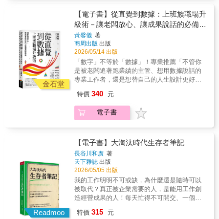
作者以教學者的功力，把原本枯燥的決策框架
子習慣》作者詹姆斯．克利爾表示，要想養成
轉化為朗朗上口的口訣。或許你曾讀過類似主
【電子書】從直覺到數據：上班族職場升
習慣，就要讓習慣有吸引力且容易執行。而作
題的書籍，但這本相信是你最容易吸收內化的
級術－讓老闆放心、讓成果說話的必備實
者提出的實踐奇蹟解方的1秒習慣，正是必定能
一本！」――大人學共同創辦人 姚詩豪「誠摯
無痛執行的行動，因為幾乎跟喝水一樣簡單。
戰指南
黃馨儀
著
推薦這本好書《從直覺到數據》，讓我們不僅
只要養成實踐奇蹟解方的1秒習慣，複利效果將
商周出版
出版
是更多地發現這個世界，也能更好地看見這個
會隨時間推移而增加。你是否覺得連讀書中一
2026/05/14 出版
世界。」――郝聲音Podcast主持人 郝旭烈
行字的1秒鐘都抽不出來？當你還在想著自己根
「數字」不等於「數據」！專業推薦「不管你
「如何在有限時間內創造倍增績效，讓企業成
本沒時間的同時，1秒鐘已悄然流逝。
是被老闆追著跑業績的主管、想用數據說話的
為業界前三大，不只是依賴經驗與專業技能來
專業工作者，還是想替自己的人生設計更好選
實現，而是需要運用「數據分析」尋找商機與
金石堂
項的上班族――我都誠摯推薦這本書。」――
利基。」――聯聖企管創辦人 陳宗賢「作者將
340
特價
元
簡報與教學教練、F學院創辦人 王永福「AI 會
培訓現場的實務情境帶入書中，使讀者能沉浸
幫你分析，但不會替你做決定。知識快速貶
式運用這些方法，在當今書市中實屬難得，是
電子書
值，我們更需要一套清晰的判斷邏輯，讓你能
一本能有效強化理性思維的佳作。」――JW 智
問出好問題，做出好決定！本書難得之處，是
緯管理顧問有限公司 總經理 張敏敏「數據思
作者以教學者的功力，把原本枯燥的決策框架
維的價值，在於將不可控的直覺轉化為可複製
轉化為朗朗上口的口訣。或許你曾讀過類似主
【電子書】大淘汰時代生存者筆記
的邏輯，讓決策不再是孤注一擲的賭博，而是
題的書籍，但這本相信是你最容易吸收內化的
能持續產生複利的科學。本書正是將這份科學
長谷川和廣
著
一本！」――大人學共同創辦人 姚詩豪「誠摯
天下雜誌
出版
落實於職場的導航圖。Cynthia透過PACE法
推薦這本好書《從直覺到數據》，讓我們不僅
2026/05/05 出版
則，精準破解上班族『空有努力卻無成果』與
是更多地發現這個世界，也能更好地看見這個
『溝通無交集』的痛點，引領讀者從盲目的執
我的工作明明不可或缺，為什麼還是隨時可以
世界。」――郝聲音Podcast主持人 郝旭烈
行者，蛻變為擁有數據話語權的決策者。」
被取代？真正被企業需要的人，是能用工作創
「如何在有限時間內創造倍增績效，讓企業成
――《高勝算的本事》作者 劉奕酉「這不是
造經營成果的人！每天忙得不可開交、一個人
為業界前三大，不只是依賴經驗與專業技能來
一本教你怎麼寫Excel或背誦複雜大數據公式的
要扛好幾件事⋯⋯多數人總以為「更努力」就
315
實現，而是需要運用「數據分析」尋找商機與
Readmoo
特價
元
技術手冊，這是一本教你在資訊洪流中『活下
能證明自己的價值，直到面臨組織調整、資源