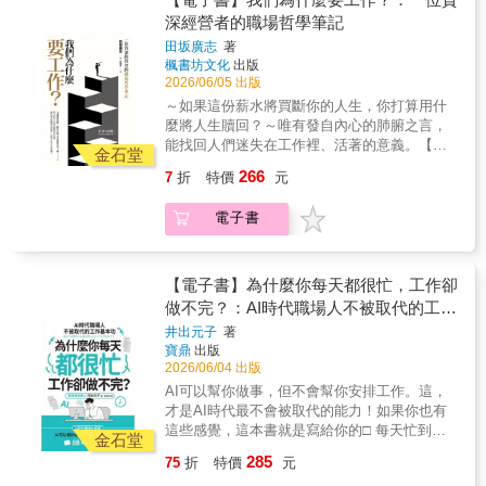
的生活和事業。如果想避免倦怠、走得更遠，
需要學習策士們「量身定做」的說話藝術，在
得支離破碎。面對被迫選擇的崗位、不順人意
深經營者的職場哲學筆記
本書就是你的行動手冊。——麥可．波特
合適的語境中，用最精準的言語打動人心，為
的進展，我們很容易陷入「為了生計而努力」
（Michael Port），《紐約時報》暢銷書《搶盡
自己創造更多機會。生活中的歷史學家胡川
田坂廣志
著
的泥沼，任由生命，在機械式的循環裡消磨殆
風頭》（Steal the Show，直譯）作者成功不僅
安，以史學家的獨特視角、文學家的凝練文
楓書坊文化
出版
盡。這本書，便是想陪伴那些經歷挫折、感到
取決於你起步得多快，更取決於你願意走多
筆、經營者的戰略思維，融合當今國際局勢、
2026/06/05 出版
自己正逐漸「喪屍化」的人，提醒著我們，職
遠。這本書獻上了一堂如何打造經得起時間考
企業案例，為這部全世界最精采的說話寶典，
～如果這份薪水將買斷你的人生，你打算用什
場中的每一次磨合、承擔的每一份責任，甚至
驗的事業和人生的大師課。——路易斯．豪斯
帶來全新的解讀。不但是《戰國策》的最佳入
麼將人生贖回？～唯有發自內心的肺腑之言，
是令人感到有些痛苦的部分，都是在構築一份
（Lewis Howes），《紐約時報》暢銷書《卓
門書，更是職場上想要登峰造極的必備讀物，
能找回人們迷失在工作裡、活著的意義。【本
關於「成長」的禮物。工作的意義，藏在履行
金石堂
越心態》（The Greatness Mindset）作者假如
一冊在手，有如智囊隨身，受用終身！
書特色】◎日本暢銷20餘年，讀者皆嘆「感動
職責的每一步過程中，本書以根本提問「我們
266
7
折
特價
元
每遇到一個追求「成功」而把自己累垮的創業
萬分」的長銷書。◎重新定義「工作的報
為什麼要工作」這個源頭開始，帶領讀者重新
者我就能得到一美元，那我早在海灘悠哉喝著
酬」，挑戰「薪資至上」的價值觀。◎獻給現
思考工作的意義。將「工作」這件事抽絲剝
瑪格麗塔了。但事實是，要成功不是靠做得
電子書
代人的職場哲學，拯救每一位對現況感到精疲
繭，讓意義不僅僅停留在薪水、升遷、成就等
多，而是要靠做得對。在這本書中，克里斯．
力盡的工作者。你是否也曾在拿到薪水的那一
表層回報，體悟出人生中最重要、且最不會失
達克交給了你打造長遠事業、並且真正享受其
刻，心底浮現「自己正在出賣人生」的空虛
去的報酬──
中過程的一份藍圖。讀完它，實踐它，以後再
感？年輕時描繪的藍圖，常在進入社會後碰撞
【電子書】為什麼你每天都很忙，工作卻
來謝我吧！ ——艾米．波特菲爾德（Amy
得支離破碎。面對被迫選擇的崗位、不順人意
做不完？：AI時代職場人不被取代的工作
Porterfield），《紐約時報》暢銷書《網路創業
的進展，我們很容易陷入「為了生計而努力」
基本功
井出元子
著
勝經》（Two Weeks Notice）作者創業者不缺
的泥沼，任由生命，在機械式的循環裡消磨殆
寶鼎
出版
資訊，缺的是推展行動的一套系統。本書正是
盡。這本書，便是想陪伴那些經歷挫折、感到
2026/06/04 出版
這套系統。克里斯．達克切中要點，給你思維
自己正逐漸「喪屍化」的人，提醒著我們，職
AI可以幫你做事，但不會幫你安排工作。這，
方式、經營策略和執行計畫，來建立可永續、
場中的每一次磨合、承擔的每一份責任，甚至
才是AI時代最不會被取代的能力！如果你也有
具影響力的事業，而不至於心力俱疲。——
是令人感到有些痛苦的部分，都是在構築一份
這些感覺，這本書就是寫給你的□ 每天忙到沒
丹．馬特爾（Dan Martell），《華爾街日報》
關於「成長」的禮物。工作的意義，藏在履行
金石堂
時間喘息，事情卻還是做不完□ 原本排好的工
暢銷書《把時間買回來》（Buy Back Your
職責的每一步過程中，本書以根本提問「我們
285
75
折
特價
元
作，總是被臨時任務打亂□ 待辦事項越來越
Time）作者掌聲只占成功的約0.003%。在真實
為什麼要工作」這個源頭開始，帶領讀者重新