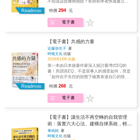
不知道該從哪裡開始？幫助初學者快速建立完
瑣碎的應對進退或整理文件，背後都隱藏著觀
書…… 有了這條隱形的線，無論誰來
時不用太認真，只要「裝作有在記」？●遇到不
須告訴部屬：為什麼要做（而不是只說怎麼
職場中，錨定自己的核心優勢，掌握與人、與
整概念地圖，開啟自我管理的第一步！我們都
察客戶、探究主管需求與理解組織運作的蛛絲
做，都得到相同結果，品質就能提升。 ◎
294
擅長的任務，也能100%推給別人的方法？你是
Readmoo
做）、這樣做更輕鬆， 甚至讓員工自己
特價
元
科技協作的智慧，從容創造屬於自己的職涯高
渴望自律、高效且平衡的生活，現實中卻常被
馬跡。這些過程能讓你全面瞭解部門間的分工
減少人為差異的最佳方法 ．消除浪費的
否曾經覺得自己做了100分的工作，卻只得到60
提出怎麼畫線。 萬一有人就是不想遵守
度。 誠摯推薦給所有希望在職場中持續進化、
資訊洪流淹沒。即使每天忙得不可開交，仍搞
細節，將「苦勞」轉化為未來爆發的養分。 接
「線」 開始作業前，先畫最重要的線：
分的評價？拚命努力，卻誰都沒看見，還被別
呢？ 豐田還在現場建立了名為「安燈」的
創造影響力的專業工作者。──沈英勝／聯華電
電子書
不清楚究竟在忙什麼。到底該如何重新找回生
著，對於初入職場的人來說，成功的起步始於
需要什麼、什麼時候要、數量多少， 例
人搶走功勞？到底問題是出在哪裡？事實上，
機制， 只要有人越線，就立即按下按鈕，
子亞太銷售副總經理 親愛的職場後輩們： 作為
活主導權，甚至是找到人生前進的方向呢？3步
「深度觀察」。書中透過多位專家的實戰經驗
如豐田最有名的「看板管理法」， 將前
你的困境與能力好壞無關，而是你沒有搞懂職
停止生產，直到問題解決。 按燈的員工不
一名在職場努力三十年的「過來人」，看過無
驟！搭建個人專屬自我管理系統STEP1 行動
告訴我們，新人應在公司內尋找值得學習的
後製程之間的訂單和交貨資訊的標準線，全都
場生存的「眉角」。 厲害的職場人，能夠正確
會被責備，還會被獎勵。 畫線很蠢很拘
數優秀學子滿懷理想踏出校門，卻在最初的五
前，先建立心態自律是一切行動的基礎。書中
Role Model（榜樣）。平時不僅觀察其專業技
寫在看板上。 ．教育新人也要有成果
【電子書】共感的力量
抓住「該努力的地方」，用最小的付出，獲得
束？事實是畫出基準線， 不做白工、減少
年內感到迷惘與挫折。我想告訴你們的是：這
將分享如何順應人性地自律，讓自我管理這件
能，更需要觀察其思考邏輯與處理細節的態
「線」 人才培育，會因為個人的教學方
近藤弥生子
著
最大的成果，可以輕鬆完成的工作，絕不多浪
虛工與浪費，工作量更少！ 豐田內部怎麼
段歷程是從新鮮人轉變為職場中堅的關鍵期。
事能長期堅持下去。STEP2 初階實戰，學習短
度，從而複製學習，縮短自己成長的學習曲
式不同而有差異， 因此，教育訓練也必
時報文化
出版
費力氣，更不會把體力消耗在沒意義的事情
畫線勝過費盡口舌宣導，大家樂意遵守？
很多人以為拚命加班就是努力，但在 AI 時代，
期管理技巧藉由時間管理、效率提升、精力優
線。 此外，善用「向上管理」與「向上溝通」
須有一套標準。 只要運用「四個準備」
2026/01/09 出版
上。最重要的，是掌握「讓周遭正確評價自己
工時不等同於價值，你需要的其實是一張詳盡
化三大項目，盤點自己當前擁有的時間、精
的技巧，能顯著提升你的能見度。記住，主管
和「四階段指導」，新人也能立即上手。
第一本由日本旅臺作家深入探討臺灣式EQ的
的技術」，就算身在不公平的環境，也能靈活
的「職場導航圖」，學會用對方法至關重要。
力、金錢等資源，學習對日、週的管理能力。
最怕「丟申論題」的屬下，你應該帶著「方案
◎畫線之後，大家得遵守 畫線之後，若
書！所謂高EQ，不是當事人的感受如何，而是
展現自己的成果。本書作者曾經歷主管陷害、
首先，請建立正確的工作心態，抱持學習的熱
STEP3 進階實戰，掌握長期規劃能力透過目標
ABC」去提問，讓主管做選擇題，進行有效率
沒人願意遵守，線就沒有效果。 主管必
「如何在不失控的狀態下確實表達自己的情
職場霸凌，之後透過縝密分析，開發出獨一無
忱，不要計較工作的型式或多寡。即使是看似
管理、習慣養成，進行時間跨度更大的月、
的討論，從而縮短決策路徑，也證明自己有提
須告訴部屬：為什麼要做（而不是只說怎麼
緒」，不委屈自己，也不為難他人，學會控制
二的「高CP值工作法」，在充滿潛規則的職場
瑣碎的應對進退或整理文件，背後都隱藏著觀
266
季、年管理。當前面的實作累積夠了，我們就
出解決方案的能力。回覆訊息時，別只會說
Readmoo
做）、這樣做更輕鬆， 甚至讓員工自己
特價
元
負面情緒，帶領團隊更和諧。 IQ是人類在出生
環境中如魚得水，快速升遷。只要能活用本
察客戶、探究主管需求與理解組織運作的蛛絲
能真正開始規劃人生。
「收到」，應主動提供具體的下一步行動。請
提出怎麼畫線。 萬一有人就是不想遵守
時就大致底定的，相對於此，EQ則是我們可以
書，你也能輕鬆掌握方法，不用比別人努力，
馬跡。這些過程能讓你全面瞭解部門間的分工
切記，永遠提醒自己可以多做一步，這些技巧
呢？ 豐田還在現場建立了名為「安燈」的
電子書
靠自己培養的能力。「培養能力」乍聽之下彷
就能順利得到夢寐以求的機會！未來的總裁
細節，將「苦勞」轉化為未來爆發的養分。 接
的終極目標是「貢獻更多給公司」，而非在衝
機制， 只要有人越線，就立即按下按鈕，
彿很困難，但只要能控制自己的情緒短短一秒
型：無論碰上怎樣的困境都能堅持做自己，不
著，對於初入職場的人來說，成功的起步始於
突中爭功諉過。 最後想勉勵大家，職涯是一場
停止生產，直到問題解決。 按燈的員工不
鐘，人際關係就可以獲得戲劇性的改善。問問
輕易妥協的人。埋頭苦幹的努力型：想升遷的
「深度觀察」。書中透過多位專家的實戰經驗
馬拉松，在按部就班累積經驗的過程中，請記
會被責備，還會被獎勵。 畫線很蠢很拘
自己，是否符合下列描述：對自己的「情緒
欲望太過強烈，卻經常繞遠路的人。精明能幹
【電子書】讓生活不再空轉的自我管理
告訴我們，新人應在公司內尋找值得學習的
得「選你所愛，愛你所選」。願你們都能在這
束？事實是畫出基準線， 不做白工、減少
（突然湧現且短暫持續的心理狀態)」瞭若指
的策略型：想升遷，但跟同期相比缺乏了一點
Role Model（榜樣）。平時不僅觀察其專業技
術：落實六大心法、建構自律系統，輕鬆
份指南的陪伴下，用智慧取代蠻力，在職場上
虛工與浪費，工作量更少！ 豐田內部怎麼
掌。不會因為受情緒影響而發怒。不會輕易
幹勁，不想埋頭苦幹的人。油嘴滑舌的愛出風
能，更需要觀察其思考邏輯與處理細節的態
實現理想人生！
遇見那個更從容、更成功的自己。──呂坤峰／
車純純
著
畫線勝過費盡口舌宣導，大家樂意遵守？
「理智斷線」。待人接物能抱著開放、寬容的
頭型：雖然想升遷，也想得到他人的認同，但
度，從而複製學習，縮短自己成長的學習曲
時報文化
出版
Yahoo電子商務資深總監 在一個變動快速、角
態度。不會把自己的熱情不足怪罪到別人身
總是難以付諸行動的人。一心追求自我實現的
線。 此外，善用「向上管理」與「向上溝通」