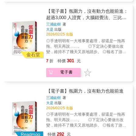
慣」，讓好習慣自然生成，讓壞習慣從生活裡
量。從「理解習慣」走向「活出習慣」，讓好
消聲匿跡。精華內容： ‧習慣不再卡關：習慣追
習慣自然生成，讓壞習慣從生活裡消聲匿跡。
【電子書】氛圍力，沒有動力也能前進：
蹤模板，讓進步肉眼可見。‧書寫覺察問題：檢
精華內容： ‧習慣不再卡關：習慣追蹤模板，讓
超過3,000 人證實，大腦錯覺法、三比二
視自己與社交環境，辨識影響行為的助力與阻
進步肉眼可見。‧書寫覺察問題：檢視自己與社
力。‧突破停滯策略：突破習慣停滯期，即使遇
原則、視覺化……成功無須苦撐就水到渠
三浦紘樹
著
交環境，辨識影響行為的助力與阻力。‧突破停
到挫折也能持續前進。‧彈性調整計畫：因應人
大是
出版
成。
滯策略：突破習慣停滯期，即使遇到挫折也能
生各種變化，彈性調整習慣而不半途而廢。‧獨
2026/02/25 出版
持續前進。‧彈性調整計畫：因應人生各種變
家首度公開：作者全新觀點，掌握「不錯過兩
◎手邊明明有一大堆事要處理，卻還是一拖再
化，彈性調整習慣而不半途而廢。‧獨家首度公
次」、「保持樂趣」等方法。【練習別冊】‧概
拖、明天再說……。 ◎下定決心要做出改
開：作者全新觀點，掌握「不錯過兩次」、
念懶人包：將《原子習慣》的精華濃縮，一看
變，維持不了幾天又原地踏步。 ◎報名了游泳
「保持樂趣」等方法。【練習別冊】‧概念懶人
金石堂
就懂，隨時提示。‧快速啟動表：將建立好習
課、電腦課、外語課、證照課……上了一、兩
包：將《原子習慣》的精華濃縮，一看就懂，
301
7
折
特價
元
慣、破除壞習慣一併施行，成為你想要的「身
次就不想去了！ 作者三浦紘樹曾是「凡事都提
隨時提示。‧快速啟動表：將建立好習慣、破除
分認同」。‧習慣追蹤器：精心設計簡易每日、
不起勁」的上班族， 人生的唯一目標就是每天
壞習慣一併施行，成為你想要的「身分認
每月的表格標記，逐步檢視自己的進步。你不
電子書
準時下班。 在旁人眼中一直耍廢的他，幾年
同」。‧習慣追蹤器：精心設計簡易每日、每月
必重讀《原子習慣》，也不必填滿每一頁。這
後居然自行創業， 如今已創立4家公司，橫
的表格標記，逐步檢視自己的進步。你不必重
不是考試，而是為自己打造的實驗室。只要你
跨網路行銷、高爾夫商品與商業顧問等領
讀《原子習慣》，也不必填滿每一頁。這不是
願意開始，1%的複利效應就會從今天起跑。無
域； 並於2017年成立創業社群，累積幫助超
【電子書】氛圍力，沒有動力也能前進
考試，而是為自己打造的實驗室。只要你願意
論是個人成長、職場效率、健康管理、親職教
過3,000名成功案例。 大家都以為他變努力了
開始，1%的複利效應就會從今天起跑。無論是
三浦紘樹
著
育、甚至是教練指導，這本書都能幫你：每天
──其實並沒有。 即使到現在，作者仍自認愛偷
大是
出版
個人成長、職場效率、健康管理、親職教育、
1%的改變，做到你想做的事，成為你想成為的
懶，遇到困難總想放棄先去睡一覺再說。 這份
2026/02/25 出版
甚至是教練指導，這本書都能幫你：每天1%的
人！【作者的話】撰寫《原子習慣》時，我無
缺乏動力的心態，從以前到現在一點也沒
改變，做到你想做的事，成為你想成為的人！
◎手邊明明有一大堆事要處理，卻還是一拖再
法想像現在達到的驚人成就。《原子習慣》已
變。 為什麼他仍然創業成功、事業還越做
【作者的話】撰寫《原子習慣》時，我無法想
拖、明天再說……。 ◎下定決心要做出改
經成為一種現象，它有了獨立的生命力，全球
越大？ 作者認為，90％的人都誤解了「動力」
像現在達到的驚人成就。《原子習慣》已經成
變，維持不了幾天又原地踏步。 ◎報名了游泳
數百萬讀者擁抱核心訊息：微小改變會在複利
的來源。 動力並非源自個人努力或堅持， 而
為一種現象，它有了獨立的生命力，全球數百
課、電腦課、外語課、證照課……上了一、兩
效應下累積為非凡成果。「《原子習慣》把我
292
是源於──氛圍力：置身於能推動自己往前衝的
Readmoo
特價
元
萬讀者擁抱核心訊息：微小改變會在複利效應