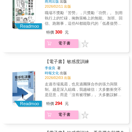
商周出版
出版
設計工作室並多次榮獲設計獎項的徐璽設計
2026/02/11 出版
師，身為老闆的她們清楚知道新世代的工作者
職場不獎勵「苦勞」，只獎勵「功勞」。 別用
想要更上層樓但又不想拚死拚活的想法，以他
執行上的忙碌，掩飾策略上的無能。 加班、回
們自己的親身經歷和多年職場實務經驗，分享
信、跑雜事，這些AI都能取代的「低產值勞
不只是努力，而是為公司做出關鍵貢獻，讓老
Readmoo
務」，救不了你的職涯。 兩位公司創辦人親自
闆和主管看見你的功勞、看見你的專業實力。
300
特價
元
領路，無私分享從菜鳥到高階管理職的實戰指
本書的核心觀點是不要盲目努力或瞎忙，而要
南： 教你拆解職場眉角，把平凡的「例行公
聰明工作，在AI 時代建立不可取代的個人價
電子書
事」，變現為「關鍵戰功」， 不再無意義的自
值，成為老闆信任的戰略夥伴。書中提煉年輕
我感動，而是用智慧行動拉開跟同儕的差距。
職場工作者的三大核心競爭力，並有完整的行
保母級陪練：EMBA學姐的職場情境練習題 針
動建議： 1. 從低價值產出的純執行轉向關鍵貢
對初入職場或進入職場五年內，有心上進但希
【電子書】敏感度訓練
獻：在AI 能處理重複性任務的今天，你的價值
望以更高效、智慧的方式在職場中展現價值，
在於能讀懂「弦外之音」和預見需求。例如在
李俊良
著
並且不瞎忙的年輕工作者，兩位臺大EMBA碩
時報文化
出版
「六菜一湯」的案例中，專業者不只是字面執
士學姐，分別是辦學有成的楊傳蓮博士和創辦
2026/02/03 出版
行，而是能預見主管的待客需求。善用AI 作為
設計工作室並多次榮獲設計獎項的徐璽設計
「數位外掛」處理庶務，將大腦留給需要同理
走過市場風霜，也見過團隊合作的張力與限
師，身為老闆的她們清楚知道新世代的工作者
心與決策判斷的高價值任務。 2. 建立「零誤
制。越是深入組織，我越確信：大多數衝突不
想要更上層樓但又不想拚死拚活的想法，以他
差」的可靠品牌：能力決定起點，但「信任
是惡意，而是「沒有被理解」。大多數誤解不
們自己的親身經歷和多年職場實務經驗，分享
感」決定終點。書中從文書校對、名單管理到
是能力問題，而是「覺察力不足」。我們常以
294
不只是努力，而是為公司做出關鍵貢獻，讓老
Readmoo
特價
元
線上會議的備援方案（如切換熱點），強調透
為，職場成敗源於機會、資源或努力的差異。
闆和主管看見你的功勞、看見你的專業實力。
過留心工作細節來累積「信任存摺」。此外，
但真正拉開距離的，是「覺察能力」-一種能在
本書的核心觀點是不要盲目努力或瞎忙，而要
電子書
學會「反向計算法」來控時，確保產出準時且
細微處發現不同，在混亂裡辨認方向的能力。
聰明工作，在AI 時代建立不可取代的個人價
精準，讓主管絕對放心。 3. 高階向上管理與人
深耕企業實務超過25年，以專業經理人的實戰
值，成為老闆信任的戰略夥伴。書中提煉年輕
際策略：例如，別只會回「收到」，那只是收
經驗為根基，對於人性、團隊與市場商業結構
職場工作者的三大核心競爭力，並有完整的行
執聯而非確定感；優秀的回報應包含「具體下
的深度觀察，發展出獨具系統思路的「敏感度