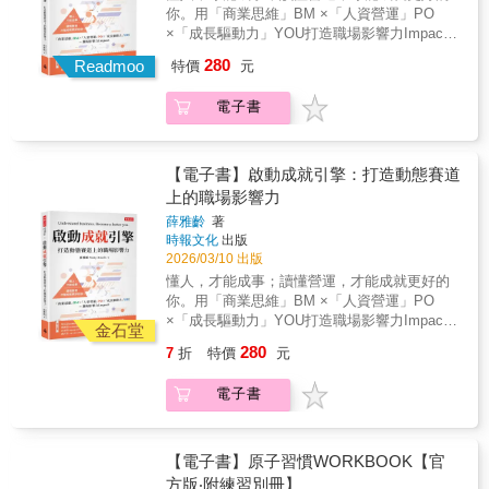
文鍊金術」 作者蟇田吉昭，任職於日本頂尖廣
百百種：找內推、經營 LinkedIn、Coffee
你。用「商業思維」BM ×「人資營運」PO
告公司「博報堂」超過三十年 。 他是王牌演講
Chat……問一百個人履歷怎麼改，會得到兩百
×「成長驅動力」YOU打造職場影響力Impact
撰稿人，專門替政治人物與企業 CEO 撰寫講
種答案。每個專家都說自己是對的，但哪一個
三圓整合：BM × PO × YOU=Impact"商業思維
280
稿； 也是資深廣告文案，必須在 15 秒的廣告
Readmoo
特價
元
才真正適合你？喬作為職涯教練，親身以非本
BM：瞭解營運的語言，能融合團隊串連資
中，用一句話撼動人心與錢包。 寫了三十多
科背景成功跨海轉職到美國 Amazon，並協助
源。"人資營運力PO：懂得讓組織動起來的手
年稿，他最後得到的結論是： 「如果只是機械
電子書
超過兩百人拿到海外求職、頂尖外商與遠距工
段。"成長驅動力YOU：自己的選擇與決定影響
式地『縮短』，AI 或許能寫得比你更好；但若
作的 Offer。喬將在本書中揭開求職黑盒子、破
是否持續成長。當三圓交集，才會產生影響力
文章『無趣』，就沒人願意讀。」 本書就是廣
解上岸方程式，教你建立一套可以立馬上手的
Impact；三者之間的互動，就是影響過程
告創意製作人實戰淬鍊出的「摘要力」與「高
「量化求職系統」，打造專屬於你的求職地
Influence，真正能把Influence轉化為Impact的
【電子書】啟動成就引擎：打造動態賽道
密度表達法」！▍先替對方把「重點」說清
圖。只要你開始投遞履歷，就會產生求職數
關鍵，是信任Trust。沒有信任，影響力就停留
上的職場影響力
楚，才有被讀下去的資格 現代人沒耐心等你鋪
據；有了數據，就能精準診斷履歷是否還需要
在表面；有了信任，影響力才能累積成為持續
陳起承轉合。 開場要像《桃太郎》，第一句就
薛雅齡
著
調整、該不該寫自介信、英文會不會太爛、是
的成果。Know people, make things happen.
時報文化
出版
用 4 個 W 交代「發生什麼事」， 同時打好
否該去唸書或是能力夠不夠追求外商，求職數
Know business, make yourself better. 五階段
2026/03/10 出版
「方向燈」：先簡單說，再寫文案。 如果讀者
據是你大部分職涯問題，最好的答案。本書收
｜成就更好的你o察覺變化：有意識地觀察環境
一開始沒看到好處，再好的文筆都只是自我感
懂人，才能成事；讀懂營運，才能成就更好的
錄了超過十五個國家求職者實證案例，將大家
改變，不再只是被動應對需求與機會。o展開行
動。 ▍寫的時候，別繞路 下筆前，請站在讀者
你。用「商業思維」BM ×「人資營運」PO
踩過的坑和求職上種種的疑惑，轉化可分析的
動：主動積極的態度，從小處著手，不畏懼擁
的角度思考：「所以，我能得到什麼？」 請選
×「成長驅動力」YOU打造職場影響力Impact
數據與行動，幫你找出求職時的瓶頸點，把時
抱改變。o串聯資源：跳脫個體作戰，連結人、
金石堂
擇連小學生也能懂的詞語、讓文章「通風良
三圓整合：BM × PO × YOU=Impact"商業思維
間花在真正能拿到 Offer 的行動上。善用這套
團隊與資源網絡，擴大影響力。o引領方向：從
280
7
折
特價
元
好」，重點才會一眼浮現。 如果想檢查文章是
BM：瞭解營運的語言，能融合團隊串連資
求職系統，可以減少四成求職時間，增加五倍
跟隨者成長為領導者，帶領團隊開創新局。o發
否真的好懂，就丟進 Google 翻譯試試看。 最
源。"人資營運力PO：懂得讓組織動起來的手
勝率。無論你是做什麼工作，都能用這套《量
揮影響力：讓你的選擇與行動，不僅成就更好
電子書
好的減法寫作練習，就是「指路」── 用最短的
段。"成長驅動力YOU：自己的選擇與決定影響
化求職》系統，找到你通往海外、頂尖外商與
的自己，也改變身邊的人與組織。願你帶著這
話把人帶到目的地，你的摘要力就會在刪減中
是否持續成長。當三圓交集，才會產生影響力
遠距工作的路，並設計屬於你自己專屬的求職
本書，在每一次變化中，找到自己的位置與力
成形。 ▍所有文章，都是寫給「那一個人」的
Impact；三者之間的互動，就是影響過程
策略，最大化你的求職效率與勝率。
量。強力推薦林弘道｜宏碁全球人資長周秉奇
情書 試著把讀者設定成特別的「某個人」，像
Influence，真正能把Influence轉化為Impact的
【電子書】原子習慣WORKBOOK【官
｜WTW韋萊韜悅員工體驗暨變革管理大中華區
寫情書一樣體貼： 揣摩對方「心裡的流向」、
關鍵，是信任Trust。沒有信任，影響力就停留
方版‧附練習別冊】
負責人姚德瑜｜DDI美商宏智國際顧問公司全球