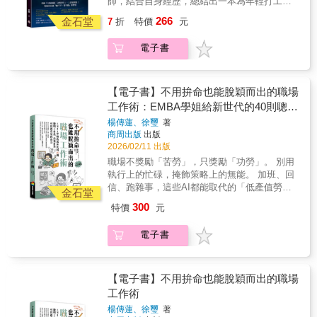
師，結合自身經歷，總結出一本為年輕打工人
「行」之間的距離，讓改變習慣的拼圖臻於完
是否也有這兩種人？你會分辨嗎？ 善用人
像是一張為人生標示方向的地圖，那麼這本實
公司，跨足高爾夫商品、管理顧問與網路行銷
打造的職場心法，帶領你走出職場困境。從以
整。‧宋怡慧：如果說《原子習慣》像是一張為
際關係的2-6-2法則，找出該結交和該遠離的
踐手冊更像是一只可以隨身攜帶的行囊——在
266
金石堂
等領域。 ◎只要三分之一的努力就夠 沒人能一
7
折
特價
元
下五大面向，詳細分析上班族經常遭遇的難
人生標示方向的地圖，那麼這本實踐手冊更像
人。 ◎有了氛圍力，無須苦撐也能成
微小的時間刻度裡，寫下習慣的壯麗風景。‧溫
直跑在沒有終點的馬拉松裡。 當感覺目
題，幫助大家找到解決辦法，輕鬆有效率地應
是一只可以隨身攜帶的行囊——在微小的時間
功 ．如何提高勝率？把握三大步驟
美玉：從讀者到退休創業成功，我就是原子習
標遙不可及、心累時，告訴自己： 先做到完成
電子書
對工作上的諸多難關！ ★奠定你的職涯基本盤
刻度裡，寫下習慣的壯麗風景。‧溫美玉：從讀
把目標寫在紙上，貼在看得到的地方（把決心
慣最佳實踐與受益者。本書讓好習慣更易落
度的20％就好。因為「作業興奮機制」，會啟
★打好「社交」這張牌，看透人際關係 ★輕鬆
者到退休創業成功，我就是原子習慣最佳實踐
視覺化）， 再整理出完成後的影響與好
地，推薦給渴望翻轉人生的你。‧瓦基：這本書
動你繼續前進。 超過3,000人證實氛圍力更有
控制情緒，不再自我內耗 ★聰明表達，說服他
與受益者。本書讓好習慣更易落地，推薦給渴
處，梳理出半途而廢的壞處，提高危機
完全超越了我對於一本「實戰手冊」的期待！
效：大腦錯覺法、三比二原則、視覺化…… 成
人其實有公式 ★上班賺錢沒問題，但你更要讓
望翻轉人生的你。‧瓦基：這本書完全超越了我
感。 就能在想放棄的瞬間設下暫停鍵。
【電子書】不用拚命也能脫穎而出的職場
書中提供許多具體的問題、容易實踐的模板、
功無須苦撐就水到渠成。
自己「值錢」
對於一本「實戰手冊」的期待！書中提供許多
．決定的事當然可以更改；目標，本就該滾動
工作術：EMBA學姐給新世代的40則聰明
能應用於各領域的共通性指南，方便你直接跟
具體的問題、容易實踐的模板、能應用於各領
式調整 蘋果創辦人賈伯斯曾說過：「點
著操作。建立習慣不求人，就從這本實戰手冊
工作法，高效打造可以被看見的實力
楊傳蓮、徐璽
著
域的共通性指南，方便你直接跟著操作。建立
與點最終會連成線。」 作者嘗試過許多
出發！（※瓦基陪你一起跑！邀請讀者免費加
商周出版
出版
習慣不求人，就從這本實戰手冊出發！（※瓦
職業，投資不動產、拍賣、聯盟行銷到高爾夫
入萬人社群「一起養成好習慣」，透過練習實
2026/02/11 出版
基陪你一起跑！邀請讀者免費加入萬人社群
球事業。 當下看來像繞路，但每個經驗
踐本書，達成複利效應。詳見閱讀前哨站公告
職場不獎勵「苦勞」，只獎勵「功勞」。 別用
「一起養成好習慣」，透過練習實踐本書，達
累積起來都不是浪費。 目前旗下計有4家
※）
執行上的忙碌，掩飾策略上的無能。 加班、回
成複利效應。詳見閱讀前哨站公告※）
公司，跨足高爾夫商品、管理顧問與網路行銷
信、跑雜事，這些AI都能取代的「低產值勞
金石堂
等領域。 ◎只要三分之一的努力就夠 沒人能一
務」，救不了你的職涯。 兩位公司創辦人親自
直跑在沒有終點的馬拉松裡。 當感覺目
300
特價
元
領路，無私分享從菜鳥到高階管理職的實戰指
標遙不可及、心累時，告訴自己： 先做到完成
南： 教你拆解職場眉角，把平凡的「例行公
度的20％就好。因為「作業興奮機制」，會啟
電子書
事」，變現為「關鍵戰功」， 不再無意義的自
動你繼續前進。 超過3,000人證實氛圍力更有
我感動，而是用智慧行動拉開跟同儕的差距。
效：大腦錯覺法、三比二原則、視覺化…… 成
保母級陪練：EMBA學姐的職場情境練習題 針
功無須苦撐就水到渠成。
對初入職場或進入職場五年內，有心上進但希
【電子書】不用拚命也能脫穎而出的職場
望以更高效、智慧的方式在職場中展現價值，
工作術
並且不瞎忙的年輕工作者，兩位臺大EMBA碩
楊傳蓮、徐璽
著
士學姐，分別是辦學有成的楊傳蓮博士和創辦