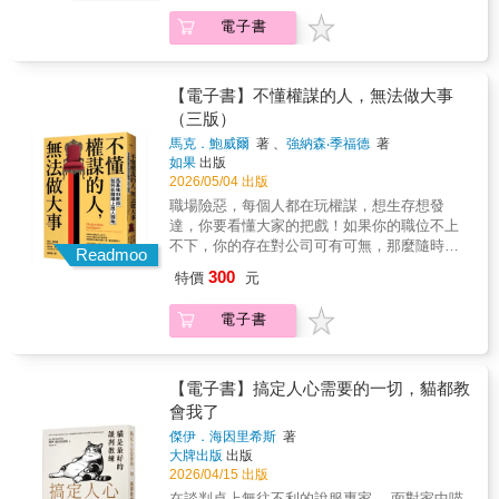
利基。」――聯聖企管創辦人 陳宗賢「作者將
來』的生存指南。」――換框思維力、湧動國
開始收縮時，才發現：做得多，不等於被需
培訓現場的實務情境帶入書中，使讀者能沉浸
電子書
際教練學校校長 賴婷婷「要克服『資訊過
要；真正被留下來的，從來不是最拚命的人。
式運用這些方法，在當今書市中實屬難得，是
載』的方法就是為大腦佈好篩子，過濾重要與
耐操、抗壓、肯做事⋯⋯這些工作者加分特質
一本能有效強化理性思維的佳作。」――JW 智
不重要的訊息，掌握每一個關鍵決策，我認為
正在失效；現在，你真正的價值是什麼？本書
緯管理顧問有限公司 總經理 張敏敏「數據思
本書就是那一個篩子，讓您可以清晰思考與決
作者長谷川和廣為日本知名企業經營者與重整
【電子書】不懂權謀的人，無法做大事
維的價值，在於將不可控的直覺轉化為可複製
策分析，關鍵就在數據思維裡。」――企業講
顧問，累積逾五十年實務經驗，曾協助超過
（三版）
的邏輯，讓決策不再是孤注一擲的賭博，而是
師、職場作家、主持人 謝文憲什麼是「數據
2,000家虧損企業成功轉型。他發現，多數人以
能持續產生複利的科學。本書正是將這份科學
馬克．鮑威爾
著 、
強納森‧季福德
著
思維」？第一階段：數據思維的起點作者引導
為自己的問題是「還不夠努力」，但真正的問
如果
出版
落實於職場的導航圖。Cynthia透過PACE法
讀者從大家習慣的「我覺得……」，改成以
題往往是「現在的工作方式，無法與經營結果
2026/05/04 出版
則，精準破解上班族『空有努力卻無成果』與
「根據數據顯示……」作為思考基礎，訓練大
直接連動。」那些能在動盪中留下來的人，不
『溝通無交集』的痛點，引領讀者從盲目的執
職場險惡，每個人都在玩權謀，想生存想發
腦從直覺式反應轉向證據導向思考。第二階
是更努力的人，而是懂得用對方式工作的人。
行者，蛻變為擁有數據話語權的決策者。」
達，你要看懂大家的把戲！如果你的職位不上
段：辨識問題（Pinpoint）作者引導大家精準判
這些人之所以能被留下不是因為做得多，而是
――《高勝算的本事》作者 劉奕酉「這不是
不下，你的存在對公司可有可無，那麼隨時失
斷問題到底是什麼、在哪裡，將模糊問題轉化
因為他們做的事會影響結果。讓日本最懂「工
Readmoo
一本教你怎麼寫Excel或背誦複雜大數據公式的
業的夢魘，將一輩子跟著你！丟掉你的理想、
為具體事實，示範如何精確定義問題，才能避
作」的企業重整專家告訴你，工作進階的關鍵
300
特價
元
技術手冊，這是一本教你在資訊洪流中『活下
正直和公義，學習西方偉大的政治家馬基維
免白忙一場。第三階段：拆解原因（Analyze）
法則。他將這些能在困境中翻轉局勢的工作
來』的生存指南。」――換框思維力、湧動國
利，抱持絕對的現實主義，看懂權謀，積極出
不重疊、不遺漏地拆解問題層次，將零散數據
者，所共同具備的思維與行動原則，寫成超過
電子書
際教練學校校長 賴婷婷「要克服『資訊過
擊，在競爭中取勝，在職場中晉升高位。以馬
串聯成具邏輯的洞察，拆解數據直到抓住問題
三百本筆記，並提煉為一套可實踐的工作方
載』的方法就是為大腦佈好篩子，過濾重要與
基維利為師，讓你在競爭激烈的職場中安身立
根源，讓決策從「猜測」走向「精準診斷」。
法，幫助職場工作者重新理解工作的本質，並
不重要的訊息，掌握每一個關鍵決策，我認為
命、脫穎而出馬基維利是十六世紀西方偉大的
第四階段：設計方案（Create）設計多重選
提供如何將工作轉換成實際成果的行動、思維
本書就是那一個篩子，讓您可以清晰思考與決
政治家，身處當時各城邦互相交戰的義大利，
【電子書】搞定人心需要的一切，貓都教
項，與其被有限的選項困住，不如自己創造選
與品格。▍ 行動：對齊一個目標「創造獲利」•
策分析，關鍵就在數據思維裡。」――企業講
在其知名著作《君王論》中，描述了各個領主
會我了
項，主動創造選擇權，而非被動接受命運。第
看不到利潤的企畫，只是「寫作業」。• 款項還
師、職場作家、主持人 謝文憲什麼是「數據
為了爭權奪利不擇手段，使出背叛、欺騙、暗
五階段：執行與評估（Execute & Evaluate）
沒入帳前，都不能算業績。• 追求最小投入換最
傑伊．海因里希斯
著
思維」？第一階段：數據思維的起點作者引導
殺等各種方法……因此，只要你的目標遠大，
邊做邊監控過程與結果，以確保工作品質；利
大利潤，未必是正解。▍ 思維：從經營的視角
大牌出版
出版
讀者從大家習慣的「我覺得……」，改成以
任何方法都可以被接受！還在傻傻努力，妄想
用A/B 測試，在小規模實驗中尋找數據上的最
出發，看見「真正重要的事」• 從市場布局審視
2026/04/15 出版
「根據數據顯示……」作為思考基礎，訓練大
獲得上司的青睞？當你認真埋頭苦幹時，你在
佳解答，用覆盤將每次執行轉化為可複製的經
業績，而不是盯數字。• 看清需求與競爭，才知
在談判桌上無往不利的說服專家， 面對家中喵