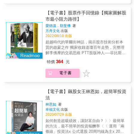
我們得以透過交易員的眼睛解讀金融世界。卡
關，就可以達到無畏的境界！」──王力群 & 思
傳章（財團法人中華民國證券暨期貨市場發展
最主要是有沒有正確方法讓你好好理財！ ──開
往與學習的對象， 但他對自己的成功，卻只是
威爾在書中強調運用順勢交易獲益的幾個原
考方式對了，錢就賺不完！ 金融市場並不是在
基金會董事長）「《長期買進》清楚指出，想
源節流一起來，存錢才會快！ ──升遷、轉職、
謙虛地如此表示： 「如果有一個人，每天都在
則：堅持你的交易計畫、進行風險管理、設置
比誰「做對的事情」多，而是在比誰犯的錯更
獲取長期投資成功，關鍵是正確的投資行為。
斜槓、學習，持續升級成為更好的自己 ──分配
【電子書】股票作手回憶錄【獨家圖解股
市場交易加研究十七小時以上，並且持續十
停損點及多元化投資等。成功的順勢交易者嘗
少 & 多數投資人總是輸了幾回後，決心要好好
本書不僅投資小白踏入投資旅程前必讀，投資
預算，讓自己成為自己的公積金 ──即使從「理
市最小阻力路徑】
年，這種人在股市賺不到錢的機會趨近於
試捕捉偏離平均值的事件，並從幾次大的獲利
學習市場分析；再賠個幾次後也學會了風險管
老手更能從書中理解過去投資績效為何總是不
債」開始，也沒關係 ──過好生活，豐儉由人
零。」 並非交易天才的他，從高中才開始對數
愛德溫．勒斐佛
著
來彌補過去多次的小額虧損。要能做到這點，
理的重要。但是，最後還有一個終極難題要克
盡人意。」──楊琇惠（阿爾發金融科技董事
──三種選項比一比，讓你買房繳房貸，還可以
方舟文化
出版
字產生興趣， 初次接觸股市，便對數字的跳動
需要投資者對交易系統及自己抱有信心。藉由
服──就是投資人自己。 & 交易的目標就是賺
長）、陳志彥（阿爾發證券投資顧問董事長）
聰明理財！ 【買房第四課：優化自己的貸款條
2022/08/10 出版
深深感到著迷的他，就這樣一頭栽進了股海之
向讀者介紹這些成功的順勢交易者，卡威爾相
錢，但是真正長期持續賺錢的投資人非常少。
件，繳房貸不再壓力山大】 「銀行不是當鋪，
中。 他沒有萬貫家財撐腰，也沒有傳奇名師指
超越時代的華爾街神話，揭示股市技術分析本
信順勢交易大師創造奇蹟的過程，將不再神
為什麼只有一小部分投資人能夠持續獲利？箇
人的條件和房子一樣重要！」 決定買房時，第
導，起始本金更是只有一萬， 這樣的他，究竟
質的啟蒙之作 獨家收錄道瓊百年走勢，完整理
祕。──熱門投資社群網站SeekingAlpha.com
中關鍵就是「心理因素」，長期持續獲利的
一件要做的事：優化自己的貸款條件， 五大迷
如何從少少的本金開始，成為生涯累計成交量
解李佛摩的交易思維 PTT股版神人──菲比斯專
人，「思考方式」跟賺少賠多的輸家截然不
Readmoo
思破解你對貸款的錯誤認知， 貸款謹記521原
破五千億的億級散戶？ ◎交易員的起始之路：
文導讀！ 特別企畫「那些年，股市教我的
同。要征服股海，首要條件是征服自己！ & 投
則，準不會錯， 收入不高、貸款額度不夠時也
364
特價
元
不要想尋找必勝的技巧 巨人傑：「不是只要等
事」，JG、老余、Mgk傾囊分享！ & 「猶如一
資行為始終違反人性， 股市說穿了就是難解的
有解方！ 【買房第五課：看屋，看見的人生百
指標轉強買進，抱著就可以吃一大段嗎？為什
顆擁有操作智慧的永恆寶石──經常被仿效，但
「市場心理學」 & 為什麼投資人總是難以克服
態】 「細心與想像力，就是看屋的超能力！」
電子書
麼會這樣被洗呢？而且為什麼我用了更多指標
從未被超越。」──亞歷山大．艾爾德
心理障礙？因為人性本能會讓投資人追高殺
看過千間房子，做過超過百本的買房筆記， 那
之後，卻好像變成更抱不住了？理論上，只要
（Alexander Elder），《操作生涯不是夢》、
低、多空皆錯。與其說是市場作弄人，實際上
些年踩過的地雷大公開， 買預售屋、新成
等突破均線買進，抱著均線就可以賺一○○％，
《走進我的交易室》作者 & 「我問了三十多位
是人性在行情起伏中飽受試煉。倘若你希望成
屋、中古屋必知的專家知識， 從零開始，一看
那這些所謂輕鬆賺的錢呢？為什麼沒有出現在
證券交易人同一個問題，『哪本書對你而言深
【電子書】飆股女王林恩如，超簡單投資
為一位維持長期績效穩定的交易者，首要之務
就懂！ 【買房第六課：議價現場，真真假
我的對帳單上？於是乎，我終於知道，股市賺
具啟發』，至今獨占鰲頭的答案仍是《股票作
法
便是建立一套堅不可摧的贏家心智系統。 & 馬
假！】 「不被仲介綁價的平常心！」 那些年繳
錢沒那麼簡單。」 初入股市時，巨人傑也曾經
手回憶錄》。」──傑克．史瓦格（Jack D.
克．道格拉斯是少數幾位合格的交易心理輔導
過的學費，讓她從「妹妹」變成「愛莉姐」。
林恩如
著
以為，只要成為技術分析王，就能制霸市場。
Schwager），《金融怪傑》作者 & 「每位嚴謹
師，而《賺錢，再自然不過！》是交易心理學
議價的四個關鍵數字必筆記！ 買不到便宜的房
幸福文化
出版
如果那些技術分析大師們都各自有擅長的指
的投資者都該一再閱讀這本經典──《股票作手
分析經典。這本書教導投資人如何像交易者一
2020/07/29 出版
子，問題出在這裡， 「低自備款的陷阱」統統
標，那麼只要把所有指標都學到專精，就能贏
回憶錄》。」──威廉．歐尼爾（William J.
樣思考，並且道破贏家的思考方式，提供具體
告訴你！ 【買房第七課：小心房財兩失的詐騙
如何創造超級績效，讓財富自由？ 〉〉最簡單
過市面上所有的大師。 然而，在承受過市場的
O&#39; Neil），《笑傲股市》作者 & ◤投資圈
的訓練方法。 & 不論你是初入股市的新手，或
手法】 「賣房子，錢沒拿到，房子已變別人
的方法，最不簡單的投資報酬率〈〈 運用「兩
痛擊後，他也逐漸領悟到，沒有一種技巧是萬
不敗經典，投機之王的成敗祕辛 傑西．李佛摩
是交易老手，如果你想在股市中持續一貫地獲
的？」 「房子交屋半年，才發現不是自己
條線」投資法x 公式選股 20周均線為主x 20日
能的。 想要長久在市場上存活，首先必須持續
（Jesse Lauriston Livermore，1877-1940）一