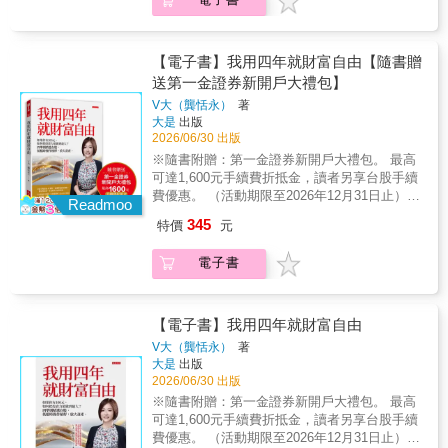
學貸或卡債、存錢出國念書，或是買車買房等
財運動的先驅之一，超過10年活見證★ 《富比
過10年的親身經歷證實，只要在人生不同階段
不了錢的17件物品清單。【財務】 ‧每個月和每
等。▌第三步：讓黃金數字長大 黃金數字是你
士》、《彭博》、《Yahoo!財經》、《泰晤士
做出正確的財務決策，成為千萬富翁的機率將
一年要固定檢查的三個數字：收支（是否有盈
每個月可調度的金額。施行至少五種方法，讓
報》……國際主流媒體報導►出身普通家庭，
遠超過70%。財務自由也不是達到某個目標就
餘）／儲蓄率（從10%開始）／資產總額（是
你的黃金數字愈來愈多。▌第四步：填滿一號
不靠繼承，靠自己財務自由《懂用錢，愈活愈
【電子書】我用四年就財富自由【隨書贈
結束，而是一個持續推進、不斷調整的旅程。
否穩健成長） ‧每個月檢討一項（最多三項）可
桶 一號桶裡的現金只能用於不可預見和緊急
富有》作者山姆．杜根出身普通家庭，沒有富
送第一金證券新開戶大禮包】
►從0開始踏上你的致富階梯，步步打造里程碑
以再減少的支出。（TIPS：從上個月支出最多
的用途。萬一用完了，就該盡快裝滿。▌第五
爸爸、富媽媽，靠著在投資銀行拚搏13年、26
因此，杜根提出「階梯理財法」，讓更多人養
V大（龔恬永）
著
的項目開始） ‧每個月一號就要統計當月的固定
步：研判提撥到四號桶的最低額度 可以想像
歲買下第一間房產。為了不被工作綁住，34歲
大是
出版
成良好的理財思維和方法，高機率成為千萬富
支出總額。（從月初就明確知道這個月能動用
是在「還債」：每個月都須繳最低應繳金額。▌
正式離開體制，只做自己喜歡的事超過10年，
2026/06/30 出版
翁，追求不同人生階段的財務自由──．成為千
的錢只剩多少）〈特別收錄〉以極簡原則自然
第六步：排出優先順序並達成目標 集中在報
被動收入依然年收六位數美元，成為FIRE理財
萬富翁的三大階段：累積財富、富足生活與財
※隨書附贈：第一金證券新開戶大禮包。 最高
養成的節約習慣和不亂買的消費原則。◎錢錢
酬率最高的事物上，一一還清債務並填滿桶子
運動的先驅之一和活見證，他在「理財武士」
富傳承．踏上致富之旅的四個原則，決定是否
可達1,600元手續費折抵金，讀者另享台股手續
會自己流進來的房間，有以下三個特徵：（1）
後，就能達到財務自由的目標。▌第七步：完成
網站，無私分享自己投資理財經驗，至今超過1
成功的關鍵．如何找出想變有錢的動機，才能
費優惠。 （活動期限至2026年12月31日止）
家裡最多六分滿：床上有除了寢具以外的東西
年度審視 每月更新資產負債表，每年做一次
億人造訪。►財務自由無法一步登天，也無法
Readmoo
持之以恆？．養成儲蓄習慣，先從收入的30%
《鏡週刊》達人理財專文報導 ◎台股太瘋狂，
嗎？牆壁上掛了多少東西？收納櫃是爆滿的
完整審視。看到淨值成長會是你的一大動力。
一勞永逸有些人認為，千萬富翁是少數人的專
345
特價
元
開始．存到多少錢，財富才會開始錢滾錢？．
還能進場嗎？V大說：忘掉大盤吧，你該專注持
嗎？（2）像舒服的飯店房間：乾淨、整齊、動
利，也有些人想要一夕之間致富。但杜根用超
打造7種收入來源，被動收入占比愈高，幸福感
股「張數」。 ◎當市場追逐AI題材，她選擇加
線佳、待著就能放鬆。（3）和「錢」有關的物
過10年的親身經歷證實，只要在人生不同階段
電子書
愈強．從心態建立到財富傳承，12個里程碑帶
碼金融股。穩定現金流，才是財富自由的底
品都很整齊：沒有亂塞的收據、沒有爆掉的錢
做出正確的財務決策，成為千萬富翁的機率將
你走完整條致富之路本書還有更多致富的方法
氣。 ◎存股最大陷阱：只看殖利率。小心公司
包、銀行用的印章好好的收著、書房（工作
遠超過70%。財務自由也不是達到某個目標就
和策略，讓你在用錢與累積財富方面出類拔
根本沒獲利，只是拿你的本金來發錢。 ◎數學
桌）乾淨整齊。【注意！】不知道從哪開始？
結束，而是一個持續推進、不斷調整的旅程。
萃，超越99.9%的人，還能根據自身的處境與
不會騙人，儲蓄率加投報率，精準計算你再賣
「2種可以馬上丟的東西」：（1）「一年以
【電子書】我用四年就財富自由
►從0開始踏上你的致富階梯，步步打造里程碑
目標，適時調整理財策略，掌握自己的財務命
肝幾年就能遞出辭呈。 作者V大（龔恬永），
上」沒用到的東西。（2）把家中物品依照使用
因此，杜根提出「階梯理財法」，讓更多人養
V大（龔恬永）
著
運，享受更多的人生選擇權！
國立交通大學電子工程系畢業， 曾是以南科為
頻率分成三大類，頻率最低的就淘汰掉。※可
大是
出版
成良好的理財思維和方法，高機率成為千萬富
基地，頻繁在跨國間奔波的電子業中階主管。
以馬上丟的東西，表示沒有必要再買。※ ◎用
2026/06/30 出版
翁，追求不同人生階段的財務自由──．成為千
她曾主導200億元國際大廠產品開發，是公司最
極簡生活的判斷力和執行力，訂出適合自己的
萬富翁的三大階段：累積財富、富足生活與財
※隨書附贈：第一金證券新開戶大禮包。 最高
年輕的專案經理， 儘管年薪優渥，但真正存入
財務計畫！【開始存得了錢】檢視每個月最高
富傳承．踏上致富之旅的四個原則，決定是否
可達1,600元手續費折抵金，讀者另享台股手續
口袋的卻不多， 想到這輩子都要為公司賣命，
的前幾項支出，是否可以減少？從收入的10%
成功的關鍵．如何找出想變有錢的動機，才能
費優惠。 （活動期限至2026年12月31日止）
她決定拿回人生主導權，於是積極投入股市。