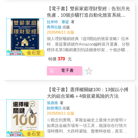
的「什麼是選擇權」，到實戰操作的「月選、
TradersStudio Inc.研究與發展部門副總裁路易
ETN（020018），報酬率長期在台股指數型產
和儲蓄一次搞定。▍如果你們有債務，如何在
週選如何佈局」，再到學術與應用層面的「波
斯．納維里爾｜資產管理公司Navellier &
品中居於前5。在本書中，作者秉持科學分析的
【電子書】雙薪家庭理財聖經：告別月光
還債的同時享受富裕人生？▍面對買房、買車
動率指數」、「認購售權證」、「實質選擇
Associates, Inc.創始人暨董事長 這本書最值
精神，告訴你禁得起事實考驗的理財知識。
焦慮，10個步驟打造自動化致富系統，
等重大支出，如何做出讓雙方都安心的財務決
權」，涵蓋了選擇權投資人所需知道的全部核
得讀的地方，在於它逼你面對幾個很不舒服的
讓你們的未來富裕又安心！
定？▍如何教導孩子學習正確的金錢觀？無論
拉米特．塞提
著
心知識。
問題：你有沒有一套完整的投資系統？你怎麼
商周出版
出版
你們財務狀況如何，這本書都能幫助你和另一
定義自己錯了？你願意為了捕捉少數大機會，
2026/06/11 出版
半不再為錢煩惱，一起打造更理想的生活，婚
承受多少次小失敗？你到底是在管理風險，還
姻與家庭都富裕又安心！富裕推薦——Jet Lee
個人理財暢銷經典《從0開始的致富攻略》拉米
是在管理自己的面子？如果一本投資書能讓你
／「Jet Lee的投資隨筆」版主柚智夫妻／
特．塞提重磅續作Amazon編輯當月選書、分類
開始問這些問題，它就已經不是普通的交易書
YouTuber、一人公司經營者珊迪兔／「精算媽
榜排名第1暢銷書別怕談錢會吵架，十個步驟建
了。──余鎮文，前JPMorgan 執行董事、《曼
金石堂
咪的家計簿」主持人許詮／XChange創辦人陳
立專屬的「自動化致富系統」，和伴侶攜手邁
報Pro》共同創辦人 投資不該是每天被財經新
370
特價
元
彥行／國立臺灣大學財務金融學系教授（依首
向富裕人生！「你怎麼又亂花錢！」「我感覺
聞追著跑的苦差事。這本《贏過大盤的順勢交
字筆劃排序）「我和柚子常被問：『夫妻一起
我們的錢永遠都不夠用。」「小孩又要戶外教
易》帶我們跳脫預測市場的迷思，看14位頂級
電子書
創業、一起生活，不會吵架嗎？』會。最容易
學了，我不知道要怎麼生出那筆錢。」你和另
操盤手如何化繁為簡。其實，交易就像經營生
吵的，除了工作決策上的意見，還有錢怎麼
一半是否也經常為錢爭吵，或乾脆避而不談？
活與事業：坦然接受不確定性、果斷停損控管
花、什麼該省、未來要走去哪。很多人以為
或許其中一方想存錢買房、另一方想享受生
風險，然後放手讓獲利自然奔跑。無論多空，
『共同理財』是合併帳戶、編預算。但我們的
活；或者其中一方擔心負債，另一方卻認為人
【電子書】選擇權關鍵100：13個以小搏
這套紀律都能幫你穩步獲利，誠摯推薦給想在
經驗是：關鍵不在那張報表，而是有沒有一起
就是要活在當下。別怕！這本書就是為此而
大的組合策略＋4個規避風險的方法
投資中找回從容節奏的你！──股人阿勳，價值
說出『我們想過怎樣的人生』。《雙薪家庭理
寫。暢銷作家、個人理財專家拉米特．塞提，
投資實踐者 如果投資只能用一種心法，我會
張鼎煥
著
財聖經》這本書打中我們的點，是它不教你死
曾經幫助無數對伴侶擺脫各式各樣的財務困
說：順勢交易。這是一本說透投資本質的好
財經傳訊
出版
守預算，而是讓伴侶之間有談錢的共同語言：
境、活出真正的富裕人生。翻開本書，你將學
書，教你從投資獲利的根本原理出發──順勢交
2026/06/11 出版
從理解金錢心理、十年願望清單、設定共同帳
到：▍如何和伴侶開啟積極、正面的財務對
易、尊重市場。作者麥可．卡威爾憑藉深厚功
☆觀念到實戰，掌握金融史上最偉大的發明☆
戶，到每月一小時的『理財會議』，每一步都
話，從此不再為錢爭吵。▍打造「富裕人生願
力，歸納出各路贏家的獲利祕訣。書裡不教複
如果說金融市場有一項工具，能讓你在行情大
很具體。推薦給每一對想一起把未來經營好的
景」，和另一半一起勇敢做夢，讓錢實現你們
雜的技術線型與籌碼分析，卻能讓你不論在什
漲時獲利、大跌時避險、盤整時收租，甚至用
雙薪伴侶：談錢不必傷感情，反而會讓你們更
理想的生活。▍擬訂「清醒支出計畫」，徹底
金石堂
麼市場，交易什麼商品，甚至不論多空環境都
不到1,000元的資金就能參與市場波動，你會想