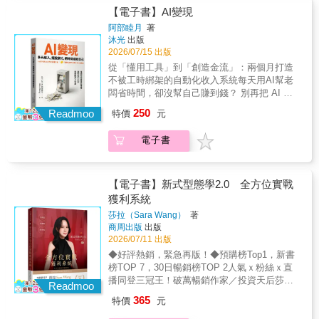
透過真實案例與深度反思，帶你重新思考：財
每天用AI，你的戶頭數字卻沒有增加？台灣
【電子書】AI變現
富自由之後，你想過的是什麼樣的人生？這不
「AI」相關關鍵字的搜尋量狂飆，但殘酷的現
只是一本投資書，更是一趟重新認識自己、重
阿部睦月
著
實是，真正能靠 AI 賺到錢的人卻寥寥無幾。許
沐光
出版
建人生選擇的旅程。當你開始往內看，也將真
多人將 AI 當作寫文案、做報告的「免費小精
2026/07/15 出版
正踏上穩健致富之路
靈」，確實省下了幾小時的打字時間。但然後
從「懂用工具」到「創造金流」：兩個月打造
呢？沒有客戶、沒有訂單，這就是多數人落入
不被工時綁架的自動化收入系統每天用AI幫老
的「單純省時」盲點。「懂用 AI」跟「讓 AI
闆省時間，卻沒幫自己賺到錢？ 別再把 AI 當
替你賺錢」，是截然不同的兩件事本書要教你
免費小精靈，你的「高效」其實很廉價！把工
250
的是如何把這些工具，變成實實在在的現金
Readmoo
特價
元
具變現金，讓 AI 替你打工！你真正需要的，是
流。建構 24 小時運轉的「防禦型收入」 在這
一套休假、生病也能穩定進帳的「防禦型收入
個通膨吃掉存款、變動加速的年代，如果收入
電子書
結構」。不露臉、免技術、零資金。 給自己 2
只能靠「工時」、「地點」與「體力」來換
個月的時間，用 AI 打造 24 小時為你找流量、
取，將是人生最大的隱憂。作者透過親身實踐
做行銷、精準成交的「無人印鈔機」。為什麼
證明：真正的關鍵不在於用 AI「產出多少內
每天用AI，你的戶頭數字卻沒有增加？台灣
【電子書】新式型態學2.0 全方位實戰
容」，而是讓 AI 替你建立一套「自動收款的金
「AI」相關關鍵字的搜尋量狂飆，但殘酷的現
獲利系統
流系統」。想像你擁有一個不請假、不用付勞
實是，真正能靠 AI 賺到錢的人卻寥寥無幾。許
健保的數位合夥人，24 小時在網路上為你導
莎拉（Sara Wang）
著
多人將 AI 當作寫文案、做報告的「免費小精
商周出版
出版
流、行銷並完成交易。不求一夕暴富的神話，
靈」，確實省下了幾小時的打字時間。但然後
2026/07/11 出版
而是打造一套休假、生病也能穩定進帳的健康
呢？沒有客戶、沒有訂單，這就是多數人落入
收入結構。零資金、免技術，5 個將 AI 變現的
◆好評熱銷，緊急再版！◆預購榜Top1，新書
的「單純省時」盲點。「懂用 AI」跟「讓 AI
底層邏輯 為渴望奪回生活主導權的普通人量身
榜TOP 7，30日暢銷榜TOP 2人氣ｘ粉絲ｘ直
替你賺錢」，是截然不同的兩件事本書要教你
打造的實戰指南。只要掌握以下商業思維，你
播同登三冠王！破萬暢銷作家／投資天后莎拉
的是如何把這些工具，變成實實在在的現金
Readmoo
就能立刻開始：• 先求有再求好： 拒絕完美主
老師Sara Wang16萬粉絲敲碗全新力作 贏一次
流。建構 24 小時運轉的「防禦型收入」 在這
365
特價
元
義，用最快速度讓產品上線試水溫。• 賣給「自
不難，難的是每次出手都能贏！從台股、國際
個通膨吃掉存款、變動加速的年代，如果收入
己」： 從自身需求出發，先做你自己也願意掏
商品到虛擬貨幣，從多方、空方到盤整時期，