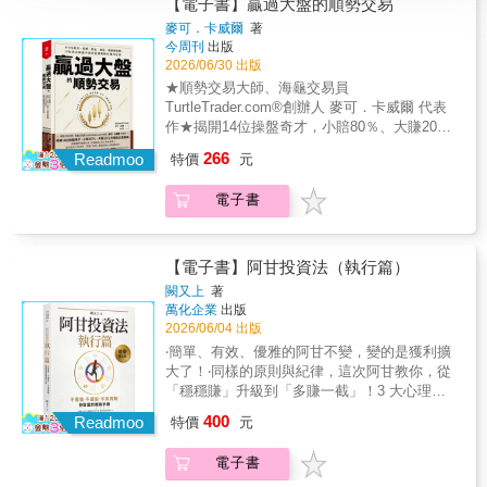
【電子書】贏過大盤的順勢交易
麥可．卡威爾
著
今周刊
出版
2026/06/30 出版
★順勢交易大師、海龜交易員
TurtleTrader.com®創辦人 麥可．卡威爾 代表
作★揭開14位操盤奇才，小賠80％、大賺20％
的順勢交易策略——將複雜市場簡化為「市場
266
Readmoo
特價
元
數據」與「價格趨勢」，這不是天才的專利，
而是「普通人都能學會」的致富紀律。這不是
電子書
巴菲特、索羅斯的大師傳奇，而是順勢交易者
真實的致富故事！你可能沒有聽過他們的名
號，例如—— 「遠離華爾街的大贏家」凱
文．布魯斯，把5,000美元本金滾成上億身家
【電子書】阿甘投資法（執行篇）
「期貨交易之王」大衛．哈定，維持超過20年
闕又上
著
每年報酬率逾20 ％ 的神話 「刀鋒上的舞者」
萬化企業
出版
保羅．穆瓦尼，運用風控模型將金融危機轉化
2026/06/04 出版
為獲利盛宴 這些既沒有富爸爸、也沒有大眾
‧簡單、有效、優雅的阿甘不變，變的是獲利擴
知名度的當代頂尖操盤手，都是憑藉著一套
大了！‧同樣的原則與紀律，這次阿甘教你，從
「順勢交易」策略，博得萬貫財富。 本書作
「穩穩賺」升級到「多賺一截」！3 大心理防
者卡威爾為趨勢交易大師，也是海龜交易員網
線 × 4 大人生規劃 × 5組實戰工具系統規劃精
400
站（TurtleTrader.com®）創辦人，他親自走訪
Readmoo
特價
元
準定位資產，用堅韌心理開創獲利上限，讓規
全球投資界，挖掘出14位從零開始的操盤奇
劃守住財富底線，讓時間創造增值空間！同樣
才，歸納出他們點「勢」成金的順勢交易策略
電子書
存股 20 年，為何有人只是「小賺」，有人卻能
——遵循80/20法則，在盤整期承受80%的小額