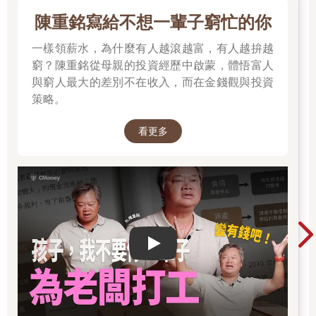
陳重銘寫給不想一輩子窮忙的你
一樣領薪水，為什麼有人越滾越富，有人越拚越
窮？陳重銘從母親的投資經歷中啟蒙，體悟富人
與窮人最大的差別不在收入，而在金錢觀與投資
策略。
看更多
Play video