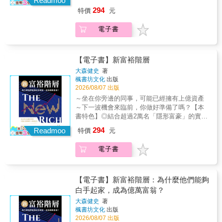
Readmoo
利，你都應該讀一讀這本關於投資心理學的巨
的？」 「蓋到一半就落跑，爛尾樓還被銀行查
均線為輔，選股方法確實簡單 輕鬆學、優雅
貼著市場觀察，仔細觀察市場變化，並且不斷
生以股票與期貨交易為業，從本金5美元起家，
294
特價
元
作，只有了解「交易的心理遊戲」，才能成為
封？」 別以為定型化契約就一定安全， 愛莉根
賺，小資族月月加薪破萬元 ★超值加碼「飆股
找尋新的賺錢機會。 至於如何尋找賺錢機會？
終成為1920年代華爾街賺錢最多的明星作手，
能「笑到最後」的市場贏家。 & 讀完這本書，
據豐富的交易經驗，教你把關交易過程。 【買
女王林恩如--新手投資理財5堂課」讀者專屬影
關鍵在於「尋找風險報酬不對等的機會」。巨
被喻為「投機之王」、「最活躍的美國股市投
電子書
你將全盤掌握： ● 為何頭腦運作思考方式中，
房第八課：為心愛的家人打造舒服的家】 作者
音QR code（價值5000元），就是要你一起變
人傑提供一套簡單的思考步驟，依循這個模
機客」。全盛時期，他坐擁紐約第五大道最豪
天生就有一些方式跟市場展現的特性不合？ ●
最愛和最雷的裝修，親身體驗分享， 為自己打
有錢。 ▍翻轉小資族的平凡人生，月月為自己
型，每個人都能自行擬定一套適合自己的交易
華的辦公室，大手放空，連J.P.摩根都要請他高
為何趨勢並沒有消失，但心理潛意識層面會讓
造一個舒適、溫暖的家，幸福的力量是最好的
加薪 曾經月薪二萬多的小資族，30歲就財務自
策略。當然，即使找到了適合的策略，也不能
抬貴手。 他以獨到交易方式賺得驚人財富，也
我們看出趨勢的能力消失？ ● 交易者要用什麼
氣場。 掌握6個關鍵，把錢用在刀口上， 打造
由，從慘賠千萬到後來優雅交易的飆股女王，
【電子書】新富裕階層
故步自封，仍要依據市場局勢，時刻調整自己
因此為聲名所累。市場下跌，別有用心的同業
方法，才能同時學會堅持與彈性？ ● 如何避免
喜歡的家不必花大錢 【買房第九課：用換房升
運用「超簡單投資法」讓績效翻倍。 上萬名學
的做法。 第一步驟：找方向 假如觀察市場時，
或媒體聲稱是李佛摩做空打壓；行情看漲，那
大森健史
著
陷入隨機的致富陷阱？ ● 如何像投資贏家一樣
值人生】 換屋，就是開啟人生新版本， 搬家很
員實證有效，小資族也能創造超級績效，財務
發現特定事件發生時，容易連帶造成特定類股
楓書坊文化
出版
些人又打著他做多的招牌企圖誘人進場接盤。
思考？ ● 賭場賺錢的祕密與交易有何關連？ &
累，但是整理自己的過程很過癮！ 掌握5個關
自由，做自己的豪門。 金融市場是一個人人平
2026/08/07 出版
上漲，就可以據此擬訂策略，當往後又發生類
李佛摩於是接受華爾街知名記者愛德溫．勒斐
本書希望讀者建立的三大觀念： 1. 相信要賺錢
鍵重點，換屋更輕省 先賣再換，還是先買新
等的舞台，挑戰成功後，會是一個華麗的轉
似事件時，是否有機會從中得利。 第二步驟：
佛的採訪，在文中化名賴瑞（勞倫斯）．李文
～坐在你旁邊的同事，可能已經擁有上億資產
不需要知道下一刻會發生什麼事情。 2. 相信什
屋，再賣舊屋，一一拆解！ 共鳴推薦 ・小資理
身，翻轉人生的契機。 ▍掌握關鍵5大懶人投
思考策略 依據前述方向來擬定策略。例如，假
斯頓，坦誠回憶往事，說出真相，本書由此誕
～下一波機會來臨前，你做好準備了嗎？【本
麼事情都可能發生。 3. 相信每一刻都獨一無
財教主-Dr.Selena楊倩琳博士 ・女力學院校長-
資心法，不看盤實證有效！ ◎投資心法1：穩
如特定事件會引發類股上漲，那麼是否有辦法
生。 勒斐佛以鮮活的文筆，描繪出股市技術分
書特色】◎結合超過2萬名「隱形富豪」的實際
二，也就是每一種優勢和結果都是獨一無二的
S姐 ・《給存股族的ETF實驗筆記》作者-小車
賺不賠的投資，就是投資自己─每一件事情都是
在事件發生導致股價上漲前，提前掌握到進場
析發展之初的狂野年代，不只寫出李佛摩波瀾
案例與觀察經驗。◎從股票、加密資產、網路
經驗。 & 本書獻給散戶的五大學習目標： 1.向
X存股實驗 ・房市趨勢專家-李同榮 ・樂居創辦
294
經過努力而得來的，透過不間斷自我學習，以
Readmoo
特價
元
時機。 第三步驟：計算賺賠比 以前述策略為基
迭起的前半生，更為一代傳奇的交易思想留下
事業到知識變現，解析新時代財富形成機制。
交易者證明更多、更好的市場分析，並不能保
人-李奕農 ・「漢哥一起尬聊房產與人生」粉專
及經驗累積才能算是正式進入投資領域。 ◎投
礎，實際計算若實施此策略，賺賠比會是如
了最佳的臨摹範本，出版百年，仍是無數操盤
◎深入比較富裕階層與一般人的思考模式與行
證在市場賺錢。 2.說服交易者，相信態度和
版主-林宗漢 ・《ETF存股》系列作者-雨果 ・
資心法2：堅持信念，永不放棄─每一次的投
電子書
何。 第四步驟：驗證參數 要做出決策，我們需
手案頭必備的投資經典。 & ◤獨家彙整道瓊百
動差異，探討全球化時代下的資產布局策略。
「心態」是決定交易成敗的因素。 3.幫助交易
商業地產顧問-紅色子房 ・財經節目主持人、作
資，我都做最好的準備、最壞的打算，即使賠
要一些參數。如果能找到歷史資料，我們所做
年走勢，圖文搭配，心法一目了然 本書譯者丁
20年前的富裕階層，大多是含著金湯匙出生，
者建立贏家心態所需要的特殊信念與態度，也
家-夏韻芬 ・郝聲音Podcast主持人-郝旭烈 ・
錢， 也不輕言放棄。 ◎投資心法3：不間斷練
出的策略便能夠更加準確、仔細。 ◎交易員的
聖元擁有30年證券從業與投資實務經驗，獨家
擁有龐大的家族企業，或是豐厚的土地資產；
就是教導交易者學習從機率的角度思考。 4.針
理想好居住居管理 SAND 執行長-陶迪 ・【喬
習 越賺愈上手─打電動都有攻略可以破關了，
訓練之路：持續檢討 巨人傑：「我即使是賠一
繪製1901-1999道瓊工業指數走勢，搭配李佛摩
如今，情況已完全不同。新時代的有錢人不開
【電子書】新富裕階層：為什麼他們能夠
對自認為已經從機率角度思考，實際上做得並
王的投資理財筆記】創辦人-喬王 ・台灣設計聯
金融市場一定也有！領悟四大法寶（均線、趨
元也會找出原因，到現在都還是，包含看對做
的故事與操作，讓交易心法一目了然。更彙整
名車、不炫富，也未必是企業家，但跟隨網路
白手起家，成為億萬富翁？
不完善的交易者，處理他們思想中的各項衝
盟理事長-楊佳璋 ・財經主持人-葉芷娟 ・財經
勢線、成交量、型態）的重要。 ◎投資心法
錯、看錯做對、看錯做錯，都會把它分類仔
李佛摩生平年表與交易準則，重點圖解股市的
發展的時代潮流，從股票、加密資產、網路事
突、對立和矛盾。 5.引導交易者，把這種思考
主播/主持人-詹璇依 ・企管講師、高效人生商
4：想敗部復活，請留保命錢─投資不能全部梭
大森健史
著
細，並且找出原因、以及檢討該如何改善。做
「最小阻力路徑」，幫助你理解市場行情趨
業到全球布局，他們早早洞見趨勢、成功躍
策略，整合到心智系統的實用層面上。
學院Podcast共同主持人- 趙胤丞 &
楓書坊文化
出版
哈，聰明的人手上總是留有三成現金，以備不
這些工作，目標並不是追求未來都不會賠錢，
勢，找到屬於自己的投資之道！ 透過傳奇人物
升，徹底改寫了財富累積的方式。作者長年協
2026/08/07 出版
時之需。 ◎投資心法5：不想認賠，你會賠更
而是追求要做對的動作。」 真金白銀成交的損