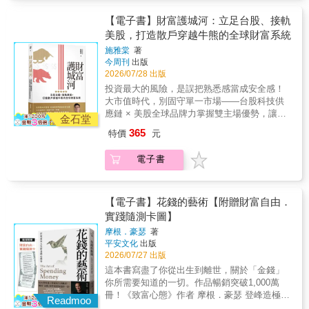
有自己留在原地……然而，我們的「金錢焦
清楚妳的「理想人生」需要多少錢，再找出適
看盤卻還是焦慮不安，那是因為，你誤把「熟
慮」，其實是被創造出來的。我們將「對老後
合自己的理財方式。 「理財，也可以舒舒
悉感」當成「安全感」！大家都知道雞蛋不能
【電子書】財富護城河：立足台股、接軌
的不安」、「對孤獨的不安」都歸結於金錢，
服服、可可愛愛！」 本書將帶妳從「整理
放在同一個籃子裡，但是當你的定存、房產與
美股，打造散戶穿越牛熊的全球財富系統
以為有錢就能解決一切，導致其他解決方案愈
錢包」開始，重新檢視花錢、存錢與工作的選
股票全都押在台灣，其實正是將全部身家曝險
來愈不容易被看見。本書將一層層揭開這股焦
施雅棠
著
擇，理解投資報酬、風險與複利的基本原則，
於單一市場和貨幣上。面對高檔行情，居安思
今周刊
出版
慮是如何被製造出來的，帶你重新思考關於金
從中建立一套能夠長期執行，並且能真正改善
危不是提早離場，而是為資金加裝「防震
2026/07/28 出版
錢、勞動、人生與社會，了解帶來富足的不是
生活的理財系統。┏･━･━･━･━･━･━･━･
墊」，掌握在修正波動中也能守住獲利的「雙
金錢，而是生活滿足感。除了追求「金融資
投資最大的風險，是誤把熟悉感當成安全感！
━･━･━･━･━･━･━･┓ 重點是…… 妳不
主場優勢」──以台股站穩生活主場，用美股接
本」，更要累積「個人資本」與「社會資
大市值時代，別固守單一市場——台股科技供
一定非得投資不可。 在「存錢」、「工作」
軌全球成長。本書作者為「美股夢想家」社群
本」，建立不受外在世界操控的內在軸心。獻
應鏈 × 美股全球品牌力掌握雙主場優勢，讓世
與「投資」之中， 選擇自己最擅長的一件事
創辦人施雅棠，30歲即透過美股及美債的精準
金石堂
給所有被金錢焦慮牽著走的人。8個思考╳4項
界級企業成為你資產的最強後盾！大盤指數打
就好。 妳寶貴的時間與精力，應該要留給自
配置，創造超越薪資所得的穩定現金流，提早
365
特價
元
行動，建立不受外在世界侵蝕的內在軸心！行
地基 X 世界巨頭長期投 X 主流趨勢搶成長防
己的人生！┗･━･━･━･━･━･━･━･━･━･
辭掉警官工作。他將警界「拒絕臨場反應、凡
動① 整理 ．如何擺脫不斷製造焦慮的
禦、累積、衝刺，資產配置精準定位！ 隨著大
━･━･━･━･━･┛ 本書強調，每個人的收
事必建SOP」的思維帶入投資，結合十多年的
電子書
氛圍？ ．模仿成功者為什麼行不通？行
盤節節高漲，你心裡的恐懼是不是也跟著悄然
入、能力、個性與生活條件都不同，適合的財
台／美股實戰經驗，引導上萬名學員建立一套
動② 準備 ．勞動與投資，何者才能真
飆升？明明把資產壓在最熟悉的台股裡，天天
富累積方式自然也不一樣。 真正的理財，
穿越牛熊市場週期，都能穩健獲利的全球資產
正帶來回報？ ．除了錢，我們還能依靠
看盤卻還是焦慮不安，那是因為，你誤把「熟
並不是未經思考就跟著市場瘋買AI概念股、追
配置策略。從觀念到工具，打造「長得大、回
什麼？行動③ 正視 ．為什麼我們會認
悉感」當成「安全感」！大家都知道雞蛋不能
【電子書】花錢的藝術【附贈財富自由．
逐高股息ETF，而是養成不會過時的金錢判斷
得來、用得到」的全球財富本書依據「觀念、
為「賺錢的人比較了不起」？ ．我們要
放在同一個籃子裡，但是當你的定存、房產與
實踐隨測卡圖】
力： ✔ 從零開始，重建妳和金錢的關
工具、資金、配置、防震、傳承」六大模組，
被金錢支配到什麼時候？行動④ 合
股票全都押在台灣，其實正是將全部身家曝險
係 理解金錢 → 整理焦慮 → 確認人生目
循序漸進帶領讀者建構一套資金回得來、用得
摩根．豪瑟
著
作 ．該怎麼做才能減少工作
於單一市場和貨幣上。面對高檔行情，居安思
標 ✔ 不再辛苦存錢、盲目投資 重新思
到的全球資產系統，三大核心亮點包括：★金
平安文化
出版
量？ ．「大人」的常識，未來依舊適用
危不是提早離場，而是為資金加裝「防震
考「錢是為了讓人生變好」這件事 ✔ 存
字塔配置法：以大盤型ETF穩住地基、世界級
2026/07/27 出版
嗎？各界感動推薦！「愛、夥伴與金錢，究竟
墊」，掌握在修正波動中也能守住獲利的「雙
錢、工作與投資 只要選擇自己最擅長的一
企業驅動長期成長、趨勢部位參與高 成長，讓
這本書寫盡了你從出生到離世，關於「金錢」
哪一樣最重要？從這個問題出發，你將看見通
主場優勢」──以台股站穩生活主場，用美股接
件事就好 讀完這本書，妳將學會： ●
你的跨國資產自動長大，終結「憑感覺看盤」
你所需要知道的一切。作品暢銷突破1,000萬
往未來的希望。」──作家 橘玲「了解金錢運作
軌全球成長。本書作者為「美股夢想家」社群
算出自己的「理想人生」究竟需要多少錢，不
的情緒內耗。★資金快樂循環：從複委託、海
冊！《致富心態》作者 摩根．豪瑟 登峰造極之
的機制，就是增加人生選擇的可能性。」──AI
創辦人施雅棠，30歲即透過美股及美債的精準
Readmoo
再為未來的不確定性而焦慮。 ● 像「經營
外券商、換匯到大額資金回流，一步步打通國
作！這本書將徹底改變你的人生觀、金錢觀，