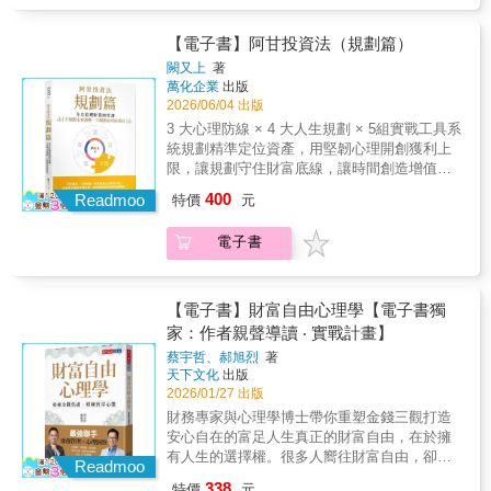
多賺出一台賓士？這是一本讓你的薪水徹底
停損，卻在20%大趨勢成形時緊抓持續創造報
「活起來」的戰術手冊。‧ 明知「不要亂賣」，
酬的標的，締造出遠超過大盤的絕對報酬。順
但大跌 50％時心臟快停了怎麼辦？‧ 進攻型
【電子書】阿甘投資法（規劃篇）
勢交易不是天才的專利，而是「普通人也能學
QQQ 可取代穩健的標普 500 嗎？‧ 景氣燈號
闕又上
著
會」的機械式紀律 許多人認為，想要賺到超
「一直亮紅燈」怎麼辦？如何應對才不會錯失
萬化企業
出版
額報酬，必須擁有高深的技術背景，或是像巴
甜美行情？‧ 預見未來 20 年，下一個像「20 年
2026/06/04 出版
菲特、索羅斯那樣的投資天賦，但這本書將徹
前台灣」的國家級金礦在哪裡？「在同樣的時
3 大心理防線 × 4 大人生規劃 × 5組實戰工具系
底打破你的迷思。卡威爾歸納出順勢交易者的
光裡，有人只是路過，有人卻跑出了一座金
統規劃精準定位資產，用堅韌心理開創獲利上
核心特色，就是將複雜的金融市場，簡化為最
山。」這不只是《阿甘投資法》的改版，而是
限，讓規劃守住財富底線，讓時間創造增值空
純粹的「市場數據」與「價格趨勢」。 真正
闕又上老師淬煉 40 年實戰精華，為投資小白量
間！「投資，不是一場智力的百米衝刺，而是
的順勢交易者，只遵循三條永不過時的鋼鐵法
400
身打造的「獲利升級計畫」。阿甘依舊守住那
Readmoo
特價
元
一場人格的馬拉松。」‧在大盤重挫50％的崩盤
則：1. 80%小賠出場：決定錯誤，立刻接受事
份最令人安心的簡單與安全；但進化的阿甘教
時刻，你該憑什麼「定心丸」確保自己不被砍
實並機械式停損，對虧損部位絕不戀棧2. 多空
你如何精準啟動「超額引擎」。本書帶領你在
電子書
在最低點？‧為什麼學了一堆課，卻依然在
都能雙贏：趨勢往上買強、往下就做空；不論
波動中看見金礦，在恐慌中守住航向，讓時間
「貪」的誘惑下，落入暴利陷阱或詐騙魔掌？‧
牛熊市，有波動就能獲利3. 只看數據說話：無
與規律為你創造出最優雅的增值空間。★ 1 份
比起追求翻倍的飆股，哪種更穩定的「獲利正
論哪種商品市場，只在乎價格動趨勢，完全依
不變的初心：驗證「阿甘投資法」的簡單與
道」，能讓你優雅奔向財務自由？‧面對「上有
照數據買賣想要賺到超額獲利，你只需要理解
【電子書】財富自由心理學【電子書獨
「大智若愚」的威力理財不該是苦差事，而是
老、下有小」的重擔，如何透過系統性財務規
一個變數，那就是「市場趨勢」 本書以生動
家：作者親聲導讀 ‧ 實戰計畫】
一場優雅的實證。我們回歸阿甘精神：不選
劃，在變動中守住資產？‧除了選股，你是否擁
的故事形式，帶領你透過頂尖操盤手的眼睛看
股、不盯盤、不挑買點，透過「每年 10 分鐘」
蔡宇哲、郝旭烈
著
有一套在波動中依然能安然入睡的「防禦系
市場，並揭露成功交易者偏好市場波動的特性
天下文化
出版
的紀律，讓薪水自動變活錢。在動盪的年代，
統」？看清那些藏在金融機制底層的規律，如
——唯有緊盯正確的買賣時機，制定嚴格的風
2026/01/27 出版
這套看似最慢的方法，依然是抵達財務自由的
何讓一個「簡單」的阿甘，最終跑贏了整條街
險管理系統，將人性的弱點隱藏在交易紀律之
最短路徑。★ 2腦的深度激盪：當「華爾街智
財務專家與心理學博士帶你重塑金錢三觀打造
道的聰明人。闕又上老師以40年豐厚的財務規
下，才能贏得超額報酬。 了解順勢交易的精
慧」遇上「AI 算力」投資問 AI 就能變有錢
安心自在的富足人生真正的財富自由，在於擁
劃和理財管理經驗，指出股海滅頂的真相：多
髓，幫助你在多變的金融世界中，從容跑贏大
嗎？本書首度公開闕又上老師與 AI 的靈魂拷問
有人生的選擇權。很多人嚮往財富自由，卻不
數人迷信殺進殺出的套利技巧，不理解金融機
Readmoo
盤、穩健致富！國內好評推薦──（按首字筆畫
實錄。看大師如何犀利點破 AI 的數據誤區，並
清楚財富自由的真實意義與目標。金錢固然能
制底層邏輯的結果，註定成為大盤崩落時的輸
排列）余鎮文｜前JPMorgan 執行董事、《曼
338
特價
元