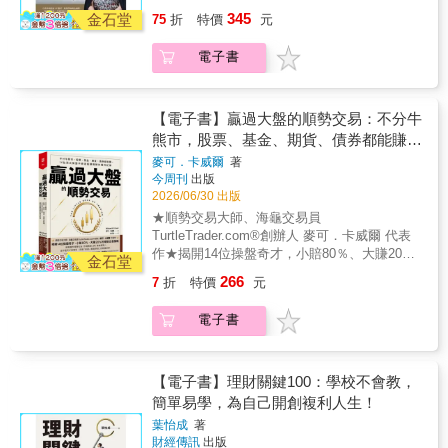
開始，慢慢提升儲蓄率。每個月要同時有現金
持之以恆？．養成儲蓄習慣，先從收入的30%
《鏡週刊》達人理財專文報導 ◎台股太瘋狂，
345
令人意外的是，V大出身電子產業，應該最了解
金石堂
儲蓄和資產投資。〈達人建議〉最好每個月都
75
折
特價
元
開始．存到多少錢，財富才會開始錢滾錢？．
還能進場嗎？V大說：忘掉大盤吧，你該專注持
電子股， 她卻把多數資金放在配息最穩、時間
要檢討一項支出。（例：飲食、娛樂、交
打造7種收入來源，被動收入占比愈高，幸福感
股「張數」。 ◎當市場追逐AI題材，她選擇加
一到就能領現金的金融股， 更獨創「積極存
通……）【3帳戶理財法】帳戶依照不同用途，
電子書
愈強．從心態建立到財富傳承，12個里程碑帶
碼金融股。穩定現金流，才是財富自由的底
股，低檔時分批布局，控制槓桿風險，賺價
分別為儲蓄用、投資用和當月一般消費用。
你走完整條致富之路本書還有更多致富的方法
氣。 ◎存股最大陷阱：只看殖利率。小心公司
差」的資產加速倍增法。 她在39歲開始執行，
〈達人建議〉最好只用一張信用卡就好。【長
和策略，讓你在用錢與累積財富方面出類拔
根本沒獲利，只是拿你的本金來發錢。 ◎數學
原本計畫在五年內達到100％年所得替代率，
期投資一個世界型指數標的】管理成本低，投
萃，超越99.9%的人，還能根據自身的處境與
不會騙人，儲蓄率加投報率，精準計算你再賣
【電子書】贏過大盤的順勢交易：不分牛
結果不到四年時間，就完成所得替代率155％的
資內容包含全世界，且基於歷史數據，長期會
目標，適時調整理財策略，掌握自己的財務命
肝幾年就能遞出辭呈。 作者V大（龔恬永），
熊市，股票、基金、期貨、債券都能賺，
目標， 目前年領股息破百萬元，被動收入超越
往上；最重要的是投資策略簡單、有安心感，
運，享受更多的人生選擇權！
國立交通大學電子工程系畢業， 曾是以南科為
14位頂尖操盤手締造超額報酬的獲利紀
上班薪資！ ◎積極存股──忘掉股價吧！你該專
麥可．卡威爾
著
要賣出也簡單。從清理一個抽屜、一個櫥櫃、
基地，頻繁在跨國間奔波的電子業中階主管。
今周刊
出版
注在張數： 投資初期，她發現，波段交易看似
律
一個角落開始，整理了空間和生活，更整理出
她曾主導200億元國際大廠產品開發，是公司最
2026/06/30 出版
賺很大，但沒有紀律的下單反而賠更多； 只有
一條讓錢不斷滾進來的財富之道。
年輕的專案經理， 儘管年薪優渥，但真正存入
穩定配息的定存股，才能像上班一樣有固定薪
★順勢交易大師、海龜交易員
口袋的卻不多， 想到這輩子都要為公司賣命，
水入帳，維持生活所需。 會按時發錢的定存股
TurtleTrader.com®創辦人 麥可．卡威爾 代表
她決定拿回人生主導權，於是積極投入股市。
怎麼選？ 股本大於1,000億元、連續10年發放
作★揭開14位操盤奇才，小賠80％、大賺20％
令人意外的是，V大出身電子產業，應該最了解
金石堂
現金股利、Beta值小於0.8， 像是兆豐金
的順勢交易策略——將複雜市場簡化為「市場
電子股， 她卻把多數資金放在配息最穩、時間
266
7
折
特價
元
（2886）、第一金（2892）、玉山金
數據」與「價格趨勢」，這不是天才的專利，
一到就能領現金的金融股， 更獨創「積極存
（2884）， 都是作者多年來不斷買、隨時買的
而是「普通人都能學會」的致富紀律。這不是
股，低檔時分批布局，控制槓桿風險，賺價
電子書
積極存股名單。 台股目前這麼瘋狂，還能進場
巴菲特、索羅斯的大師傳奇，而是順勢交易者
差」的資產加速倍增法。 她在39歲開始執行，
嗎？ V大說：忘掉大盤吧，你該專注在手中持
真實的致富故事！你可能沒有聽過他們的名
原本計畫在五年內達到100％年所得替代率，
股的「張數」。 ◎光靠存股太慢致富，我加買
號，例如—— 「遠離華爾街的大贏家」凱
結果不到四年時間，就完成所得替代率155％的
成長股──當年終，更加速資產滾動： 你要挑
文．布魯斯，把5,000美元本金滾成上億身家
【電子書】理財關鍵100：學校不會教，
目標， 目前年領股息破百萬元，被動收入超越
「不只給現金，還會送股利」的股票，這些股
「期貨交易之王」大衛．哈定，維持超過20年
簡單易學，為自己開創複利人生！
上班薪資！ ◎積極存股──忘掉股價吧！你該專
票哪裡找？ 近3年平均營收成長率＞10％、近
每年報酬率逾20 ％ 的神話 「刀鋒上的舞者」
注在張數： 投資初期，她發現，波段交易看似
葉怡成
著
10年平均合計殖利率＞5％、 連續配發股息超
保羅．穆瓦尼，運用風控模型將金融危機轉化
賺很大，但沒有紀律的下單反而賠更多； 只有
財經傳訊
出版