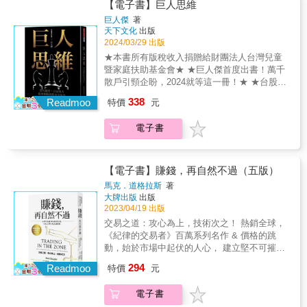
那台正在播放財經頻道的電視，現在就把它扔
要注意以下三件事：1. 投資的時間越長越好：
規畫、房貸試算、議價、裝潢、換屋， 從零開
【電子書】巨人思維
市場的趨勢就是牛市。反之，假如股市上漲時
出窗外吧。你只需要統計圖，並不需要那些噪
投資比的不是勇氣，是耐力。時間是投資最好
始實現買房夢想，讓你當屋主不當屋奴， 不管
巨人傑
著
無法超越前期的高點，而在下跌時又總是會突
音。 ──安迪森．維金（Addison Wiggin），知
的朋友，愈早開始長期規律投資，愈能發揮複
你是否有房或想買房， 這是每個人必看必修的
天下文化
出版
破前次的低點之下，那麼市場的趨勢就是熊
名暢銷財經作家，《美元的墜落》作者 如果
利的巨大效果。2. 選擇「大盤指數型ETF」：
房產人生課！ 【上萬粉絲敲碗，買屋實戰女
2024/03/29 出版
市。 ．成交量與價格走勢的關係：當市場處於
你正在想著如何達到超額報酬，那麼買進並持
大盤指數型ETF是跟著大盤漲跌，以長期來
神】邱愛莉教你買增值房的重點摘要 ●買第一
★本書所有版稅收入捐贈給財團法人台灣兒童
超買時，會表現出上漲無力的情形，而在下跌
有不是你該做的事。在這本書中，卡威爾引薦
看，大盤是持續向上。據統計，其市場平均報
間房一定要能增值，才會愈換愈輕鬆 ●進場的
暨家庭扶助基金會★ ★巨人傑首度出書！萬千
中表現得動力十足；反過來說，當市場處於超
給我們的那些交易者不只挺過全球金融危機，
酬為7～9%。這樣的報酬率加上持續投入和複
時候想出場 ●破解3大選屋迷思：選出有「增
散戶引頸企盼，2024就等這一冊！★ ★台股傳
賣時，就會表現出下跌無力的情形，而在上升
還獲得巨大的報酬。──密班．費波（Mebane
利的效果，財富增長比起短期進出買賣股票穩
值」潛力的好屋 ●沒有100分的房子，重點在於
奇交易員，14年的交易思路紀實★ 他17歲入股
時表現得動力十足。牛市會在過度活躍的時期
T. Faber），知名暢銷財經作家，甘布爾投資管
定且報酬更好。3. 長期保持在市場之中：擇時
338
「瑕不掩瑜」 ●買屋的類型，決定你的預算和
Readmoo
特價
元
市，從懵懂的股市小白開始， 直到成為舉市皆
結束，並在交易相對清淡的時候開始。 雖然當
理公司首席投資長 卡威爾是順勢交易專家。
短期進出有害績效，除了頻繁的短期進出，耗
區域 ●這些年不再買預售屋的原因 【買房第一
聞的重磅級散戶！ 秉著熾熱的「交易魂」，他
前物換星移，道瓊指數的成分股、可參考的指
本書精闢剖析為什麼那些頂尖操盤大師和基金
費交易手續費和繳納稅金外，還要再次找到適
課：我的開悟人生─買房人人必修】 不要怕買
電子書
不惜犧牲娛樂與睡眠的時間， 反覆研究市場與
數與市場的變化已經不如以往，然而掌握了技
經理人，能獲得如此耀眼的成功。──馬克．梅
合進入市場的機會。但這個「再次進場」的時
房子，可怕的是很多人沒買房子，錢也不知道
規則，用真金白銀持續交易， 台股、海期、選
術分析起源的核心理論，就能掌握技術分析的
林（Mark Melin），《高績效期貨管理》作
機很難掌握，最後會變得買進成本更高，賣出
花到哪裡去？ 從月光族到目前成為買房專家，
擇權，每個市場都有他留下的痕跡
根本。 &
者 這是一個美妙的體驗，想像各個時代的交
又賺不到錢。若透過持續投入，讓資金一直保
愛莉翻轉人生的契機就來自於房東阿姨的啟
&hellip;&hellip; 台灣散戶最好奇的神祕交易員
【電子書】賺錢，再自然不過（五版）
易大師在你面前將成功經驗與你分享，並給你
持在市場裡，就可以完整享受到所有報酬。投
發， 買了第一間房、第二間房、第三間房
巨人傑，首度公開投資思維！ 「這本書，並不
誠心的建議。透過這本書，你我有了一對一向
馬克．道格拉斯
著
資沒有奇蹟，只有累積。沒有捷徑，但有公
&hellip;&hellip;， 只有房價追得上房價！ 重要
是坊間的致富寶典、絕世武功，也沒有神奇的
大牌出版
出版
交易大師討教的機會。──小莫瑞．魯傑羅
式：「大盤指數型ETF」+「每月持續投入適當
的是錢也存下來。 【買房的第二課：從夢幻走
絕技。 這本書，看完之後不會讓你從此發大
2023/04/19 出版
（Murray A. Ruggiero Jr.），線上交易系統
金額」+「10～30年的長期投資」。最後，周教
向務實─我買自住屋的經驗】 打破買房最大的
財、財富自由，不再需要工作。 這本書，我希
TradersStudio Inc.研究與發展部門副總裁 卡
交易之道：攻心為上，技術次之！ 熱銷全球，
授要告訴你，靠投資退休，永遠不嫌晚，最好
迷思──想要一次到位。 當「屋主」不當「屋
望你看完之後，會放棄靠價差交易致富，因為
威爾對於交易有著不凡見解。無論你是新手還
《紀律的交易者》百萬系列名作 & 價格的跳
的時間點就是：「馬上開始」！專業推薦
奴」有解方， 你的薪水適合買多少錢的房子，
那真的很不容易。」 ──巨人傑 在驚滔駭浪般
是資深交易者，都可從他對全球市場的解讀而
動，始於市場中起伏的人心， 建立堅不可摧的
「《長期買進》深入淺出分析一般投資人的心
算給你看！ 【買房的第三課：有計畫的存錢，
的人生戰績背後，隱藏的卻只是最平凡無奇的
獲益良多。如果你想成為一位真正的交易者，
贏家心智系統，是交易者的重中之重！ & 「投
理偏誤與常見的投資決策錯誤，還有應該如何
才是長大的開始】 「人生沒有最晚，只有不
294
過程與方法。 巨人傑用最平淡的語氣，娓娓道
Readmoo
特價
元
本書絕對不能錯過。──路易斯．納維里爾
資人的命運並非取決於股票市場或個別上市公
避免犯錯。說明個人的最佳投資策略設計，並
做！」愛莉強調想要財務自由， 要懂得錢滾
來他從17歲開始，一路上的思考與領悟。 儘管
（Louis Navellier），資產管理公司Navellier &
司，而是取決於投資人本身。」──彼得‧林區 &
詳細分析常見的金融商品是否適合一般投資
錢。即使現在是小資族或月光族也別擔心， 因
他的名號在台灣股市（尤其是年輕股票族群）
電子書
Associates, Inc.創始人暨董事長 這本書，讓
「這本書所寫的心法相當高層，如果參破這一
人。讀完本書，有助於你提升投資力。」──張
為七年級的她，也是靠薪水一步步投資而來，
當中已經極為響亮， 他也已經成為眾多股民嚮