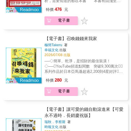
TRENDY》、《PRESIDENT》、《THE21》
析，需要知道的都在本書 本書有由淺至深
圈。• 不知從何下手的 AI 新手： 提供可複製、
法，讓資金靈活運用。Step 3 從型態＋籌碼
專題報導推薦。• 登上熱門網路節目
手把手的解析教學，從基礎股市概念到高手交
可微調的步驟，將生產力工具真正變現。給自
476
建立每日選股清單透過APP等實用工具，判斷
Readmoo
特價
元
AbemaTV、商業影音平台 PIVOT，引發熱烈
易操作心法的詳細說明。就算是股市小白都能
己兩個月的時間，別再只把 AI 當作高科技玩
線圖型態與個股籌碼狀態，打造自選股池。
迴響。• 獲日本超高人氣 YouTube 書評頻道
立刻了解「股市交易奧祕」。 身為投資經
具。現在就翻開本書，打造第一套屬於你的自
Step 4 設定交易週期與策略確認該標的的目
電子書
「學識沙龍（学識サロン）」、「書籍摘要頻
驗超過十八年的證券專家，作者深知能反應投
動化賺錢系統，把時間與自由徹底掌握在手
前位置，根據型態、籌碼與基本面和新聞面進
道（本要約チャンネル）」深度解析與好評推
資人交易心理的股票圖表相當重要，他決定成
中！【日本各大通路、媒體一致盛讚！現象級
行判斷。Step 5 進出場與停損停利操作以撐
薦。
為股海燈塔，照亮在投資途上茫然若失的散
商業暢銷書】🏆 橫掃日本各大實體與網路指標
壓畫線來決定進出場時機，遇支撐，分批進
戶。透過深度研究如看穿投資心理的心理交易
【電子書】召喚錢錢來我家
書店排行榜• 樂天圖書（Rakuten Books）2025
場；遇壓力，分批停利。
法、讀懂市場變化與走勢的情境交易法、運用
年度排行榜「電腦・系統開發」類別 第 1 名•
極簡Takeru
著
短期變動性的圖表交易法等。想傳遞給讀者活
有鄰堂（Atre惠比壽店）綜合類 第 1 名• 紀伊
幸福文化
出版
用各種分析工具，不固守單一投資方式，順應
2026/07/08 出版
國屋書店（Grand Front大阪店）綜合類 第 1 名
趨勢的智慧投資方式。 本書含括股市交易
• 丸善（丸之內本店）商業類 第 1 名🔥 財經媒
──◇簡單、乾淨，是招財的最佳裝潢！
的41種投資方法，包含：飆股操作法、缺口交
體、百萬訂閱創作者強推• 知名財經雜誌《日經
◇──YouTube頻道點閱數 突破9,300萬次
易技法、短打交易技法、逆向投資法、達人操
TRENDY》、《PRESIDENT》、《THE21》
系列作品於日本亞馬遜超過2,200則4星好評6
作法、成交量交易技法、大量交易、蓋高樓收
專題報導推薦。• 登上熱門網路節目
年內從失業欠債，到成功財務自由！不只是空
280
購法、法人機構供需法、月線操作法、貫穿交
Readmoo
特價
元
AbemaTV、商業影音平台 PIVOT，引發熱烈
間的整理提案，更是全方位重整人生的財務計
易技法、年線操作法、站上均線法、多頭交易
迴響。• 獲日本超高人氣 YouTube 書評頻道
畫。整理的過程，就是不斷的「找出浪費」。
技法、空頭交易技法、趨勢線交易技法、低點
電子書
「學識沙龍（学識サロン）」、「書籍摘要頻
以極簡的「不堆積、不亂買」原則檢視理財計
法、字母法、盤整交易技法、回檔交易技法、
道（本要約チャンネル）」深度解析與好評推
畫，立刻發現會漏財的消費慣性，存款增加、
波動交易技法、高點突破失敗應對、系統交
薦。
資產累積超有感！【跨界專家熱烈好評】「乾
易、條件搜尋、新上市股交易技法、題材股交
淨整齊的家，真的會吸引金錢！落實極簡生活
【電子書】讓可愛的錢自動滾進來【可愛
易技法、盤後交易技法、集合競價法、瞬間價
並整理好居家空間，並持續投入指數ETF與健
永不過時．長銷慶祝版】
格穩定措施（Volatility Interruption， VI）交易
康，身心跟口袋會一起豐盛！」──RYAN爸爸
技法、長紅K線交易技法、找到地板法、K 線圖
瑞秋．李察斯
著
｜理財作家、存股達人「作者的想法與做法，
時報文化
出版
型與型態解析、持續型態、趨勢指標、價格指
簡直像另一個我！大量斷捨離、降低支出後，