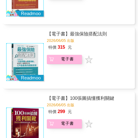
戶，到每月一小時的『理財會議』，每一步都
信：買進並長期持有高品質企業，拒當預測贏
致富》中，卡威爾清楚告訴我們為什麼在大部
很具體。推薦給每一對想一起把未來經營好的
家的賭徒，只當確認勝局的贏家。透過本書，
分市場中，趨勢跟蹤在任何時代都會是成功策
雙薪伴侶：談錢不必傷感情，反而會讓你們更
你將學會一套可實際操作的「財務濾鏡」，看
Readmoo
略。 ──湯姆．巴索（Tom Basso），知名順勢
靠近彼此。」——柚智夫妻／YouTuber、一人
懂資本運用報酬率（ROCE）與自由現金流，
交易者，《輕鬆致富》作者 本書揭露順勢操
公司經營者
找出那些真正具備韌性、能將保留盈餘做高報
盤內行人的祕密，讓你也能自由地在所有市場
酬再投資的優質公司。▋穿越極端市場的殘酷
做交易──無論是匯市、黃銅、貨幣還是股票，
【電子書】最強保險搭配法則
檢驗，散戶與專業經理人必讀的避雷指南完整
只要有市場，你都能辦到！卡威爾鼓勵你舉起
收錄作者歷經英國脫歐、中美貿易戰與新冠疫
2026/06/05 出版
那台正在播放財經頻道的電視，現在就把它扔
情等危機的實戰覆盤，面對看似前所未有的恐
315
特價
元
出窗外吧。你只需要統計圖，並不需要那些噪
慌，史密斯證明了品質投資不僅在順風局有
音。 ──安迪森．維金（Addison Wiggin），知
效，在充滿總經雜訊的逆風局中，更能展現強
電子書
名暢銷財經作家，《美元的墜落》作者 如果
大的防禦力。本書不僅揭示高品質企業的辨識
你正在想著如何達到超額報酬，那麼買進並持
法，同時透過實際數據與案例探討：• 為什麼低
有不是你該做的事。在這本書中，卡威爾引薦
本益比不代表真的「便宜」• 多數庫藏股其實在
給我們的那些交易者不只挺過全球金融危機，
Readmoo
摧毀股東價值• ETF的隱藏風險，遠比你想像更
還獲得巨大的報酬。──密班．費波（Mebane
高• ESG投資，最終往往不環保也不道德• 投資
T. Faber），知名暢銷財經作家，甘布爾投資管
人能從環法自行車賽學到什麼• 史密斯的十大投
理公司首席投資長 卡威爾是順勢交易專家。
資鐵則……如何透過只買入好公司，持續獲
【電子書】100張圖搞懂獲利關鍵
本書精闢剖析為什麼那些頂尖操盤大師和基金
利？揭穿股市謬誤、辨識高品質公司，每一位
經理人，能獲得如此耀眼的成功。──馬克．梅
2026/06/05 出版
投資人的書架上都不該少了這本書。
林（Mark Melin），《高績效期貨管理》作
299
特價
元
者 這是一個美妙的體驗，想像各個時代的交
易大師在你面前將成功經驗與你分享，並給你
電子書
誠心的建議。透過這本書，你我有了一對一向
交易大師討教的機會。──小莫瑞．魯傑羅
（Murray A. Ruggiero Jr.），線上交易系統