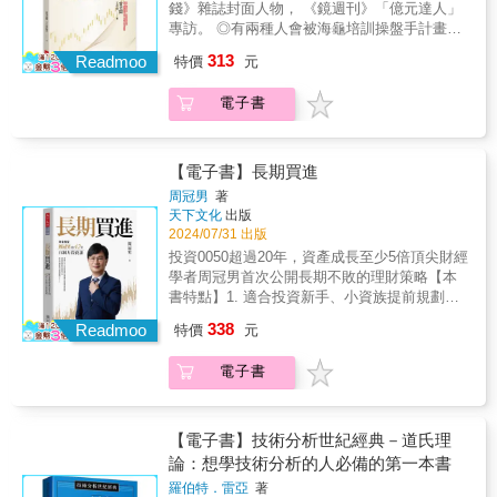
華｜惠文高中圖書館主任鄧惠文｜精神科醫師
錢》雜誌封面人物， 《鏡週刊》「億元達人」
單，讓你在拿到任何口味時，都能優雅地品嚐
開始問這些問題，它就已經不是普通的交易書
蕭彤雯｜知名主持人／前主播謝文憲｜企業講
專訪。 ◎有兩種人會被海龜培訓操盤手計畫淘
出幸福。誰適合閱讀本書？【投資小白】 不
了。──余鎮文，前JPMorgan 執行董事、《曼
師／職場作家／主持人（依姓名筆畫排序）
汰，第一是不出手，第二是不縮手。 ◎進場理
教技術分析，看清金融本質，解構理財真相，
報Pro》共同創辦人 投資不該是每天被財經新
313
Readmoo
特價
元
由一旦消失就退場！停損別沮喪，你要讚美自
避開股海冤枉路。【三明治族】 捨棄盲目理
聞追著跑的苦差事。這本《贏過大盤的順勢交
己「堅守紀律」。 ◎盤整後第一支長紅K該進
財，透過財務規劃精準定位資產，打造堅實的
易》帶我們跳脫預測市場的迷思，看14位頂級
電子書
場？這是主力幫你撐地板的安全價。 ◎活著，
財務堡壘。【準退休族】 不選股，領悟複利
操盤手如何化繁為簡。其實，交易就像經營生
才能賺到下個大行情；虧損多少該出場，才能
藝術，參與一流企業成長，優雅奔向財務自
活與事業：坦然接受不確定性、果斷停損控管
永遠活在市場上？ ◎為何要去現場聽法說會？
由。【理財資優生】拒絕貪快心魔，建立鋼鐵
風險，然後放手讓獲利自然奔跑。無論多空，
發言人的口吻、表情，都是情報。 作者雷老闆
【電子書】長期買進
紀律，守住誠實報酬，避開暴利陷阱。【股海
這套紀律都能幫你穩步獲利，誠摯推薦給想在
（王韋閔），中興大學財金所畢業， 現為投顧
受災戶】遠離情緒砍倉，定錨心理素質，戰勝
投資中找回從容節奏的你！──股人阿勳，價值
周冠男
著
董事長及分析師，YouTube頻道總瀏覽量已突
人性天敵，在股災中安然入睡。
天下文化
出版
投資實踐者 如果投資只能用一種心法，我會
破200萬人次。 研究所畢業後，他加入元大期
2024/07/31 出版
說：順勢交易。這是一本說透投資本質的好
貨的「海龜培訓操盤手計畫」， 接受為期8個
書，教你從投資獲利的根本原理出發──順勢交
投資0050超過20年，資產成長至少5倍頂尖財經
月（沒有薪水）的交易訓練。 過程中模擬各國
易、尊重市場。作者麥可．卡威爾憑藉深厚功
學者周冠男首次公開長期不敗的理財策略【本
股市，嚴守進出場紀律，最終通過選拔，成為
力，歸納出各路贏家的獲利祕訣。書裡不教複
書特點】1. 適合投資新手、小資族提前規劃退
實戰操盤人。 海龜結訓後，他先後任職自營商
雜的技術線型與籌碼分析，卻能讓你不論在什
休金來源2. 專業分析股票、債券、基金、選擇
338
部門、可轉債部門，及證券法人部門， 至今參
Readmoo
特價
元
麼市場，交易什麼商品，甚至不論多空環境都
權、期貨、虛擬資產及房地產等投資商品優缺
與超過千場上市櫃公司法說會， 也曾經歷某同
能應用。本書絕對是投資人必備的精神糧食。
點3. 提供投資老手檢視投資失利關鍵沒有錢怎
事不遵守操作紀律，明知虧損超額卻還期待隔
電子書
──股市阿水，布林通道財經部落客 本書詳細
麼投資？沒有時間研究股票或金融商品，怎麼
天反彈， 因而賠掉整個部門的年度風控額， 讓
介紹順勢交易的致勝祕訣，順應市場趨勢，隨
投資？想退休又覺得自己錢不夠？以上問題，
雷老闆震撼領悟：「紀律」，才是波段高手的
時控制風險，就能讓獲利奔跑！ ──施雅棠，
都有解。深耕25年行為財務學術理論及投資實
根本！ ◎波段報酬，至少要50％以上 賺波段，
「美股夢想家」創辦人 凱哥長期在今周學堂
證經驗，解析常見的投資行為偏誤，分析股
【電子書】技術分析世紀經典－道氏理
獲利要以絕對漲幅來預估，本益比10～12倍時
任教，教導大眾如何看懂多空方大數據及型
票、債券、基金、期貨、選擇權、虛擬資產及
論：想學技術分析的人必備的第一本書
買進，獲利可達50％。 例如422元買進聯詠
態，其實正是跟本書的順勢操作觀念不謀而
房地產，發現最簡單的致富方法，就是「持續
（3034），本益比僅10～11倍， 四個月股價就
羅伯特．雷亞
著
合，因此看懂籌碼型態順勢操作，就能在牛市
買進大盤指數型ETF」。沒有錢怎麼投資？過