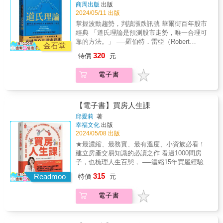
商周出版
出版
漲破600元！ 本益比怎麼算？為什麼法人對本
或熊市都能順利投資操作游刃有餘！這本書很
去我們常聽到「本多終勝」或「投資要有錢才
2024/05/11 出版
益比的算法，與散戶算的不一樣？ 獨家公開大
值得推薦大家認真研讀！──黃豐凱，今周學堂
能開始」等言論，不過對初入職場的新鮮人或
猩猩選股法──四大特徵找好股， 讓他買進尚凡
掌握波動趨勢，判讀漲跌訊號 華爾街百年股市
暖神凱哥、《國家級基金操盤手選股教戰手
理財不善的月光族來說，要透過投資累積財
（5278）不到一年，波段報酬近100％； 買不
經典 「道氏理論是預測股市走勢，唯一合理可
冊》作者 卡威爾將當代多位偉大交易大師的
富，似乎是痴人說夢。周教授要告訴你：不用
起龍頭股？轉進二線，雷老闆布局彰源
靠的方法。」 ──羅伯特．雷亞（Robert
智慧結晶全都收錄在這本書裡。閱讀本書，你
大筆資本，只要「每個月定期定額」+「時間複
金石堂
（2030）兩個月，報酬率82％！ ◎鑽豹三刀
Rhea） 道氏理論，出自知名的道瓊公司兼華爾
將領悟到成功的關鍵。如果忽略這些真理，總
利」，就可以做到。沒有時間研究股票或金融
320
特價
元
流，最強技術指標 盤整後第一支長紅K是主力
街日報創辦人查爾斯．道（Charles Henry
有一天你會發現自己的帳戶分文不剩。──凡
商品，怎麼投資？想到投資，台灣人最耳熟能
進場價，此時進場最安全，獲利至少50％； 同
Dow）， 以及威廉．漢彌爾頓（William
恩．沙普（Van K. Tharp），國際知名投資顧
詳的就是股票，股票中最廣為人知的是，台灣
電子書
族群一起轉佳時，個股會輪漲，此時若進場，
Hamilton）的智慧結晶， 並經過雷亞的彙整與
問、教練，《交易．創造自己的聖盃》、《交
之光台積電，不過除了台積電外，我們可能對
還能漲30％。 作者2024年第2季看準「新青
發揚，奠定其在技術分析與市場預測上不可磨
易本事》作者 這是一本投資必讀指南，能確
其他公司或股票都一無所知，不只是對股票不
安」趨勢， 勤美（1532）、冠德（2520）、興
滅的地位。 道氏理論的重要觀念包括： ．股價
實幫你在險惡的交易世界中取得勝果。──庫
熟，怎麼買賣或怎麼選擇（股票），都需要做
富發（2542）股價都大漲逾5成。 一家公司業
指數反映一切：股價指數每天的價格波動，反
【電子書】買房人生課
倫．羅奇（Cullen O. Roche），奧盛投資公司
大量的功課。這樣是不是就永遠無法開始投資
績的真相，藏在工廠和倉庫裡？ 法說會說什
映了每位市場參與者所有的希望、失望和市場
創辦人暨執行長，《資本主義投資說明書》作
了呢？周教授要告訴你：不用做功課，「持續
邱愛莉
著
麼？發言人表情、數據之外的補充說明都是情
預測。因此，股價指數中預言了尚未發生的事
者 我相信要成為一名成功的投資人（或交易
幸福文化
出版
買進大盤指數型ETF」，就可以做到。想退休
報， 何時該加碼、哪些基本面出現問題該出
件將產生的影響。 ．道氏理論的三種走勢：有
2024/05/08 出版
者），必須做到以下三件事：一是必須有紀
又覺得自己錢不夠？一般人很難想像自己的退
場，雷老闆這樣判斷。（見第三章） 雷老闆在
三種走勢組成了股價指數，第一個也最重要的
律；二是必須謹慎控管風險，並能夠管理各種
休準備，應該如何開始？算算勞保、勞退，我
★最濃縮、最務實、最有溫度、小資族必看！
海龜操盤手訓練、法人交易現場學到的 進場、
是主要走勢，也就是整個股市的漲勢或跌勢，
投資組合；三是必須建立買賣策略。在《順勢
們似乎一個月僅提領到19K～25K，想到自己老
建立房產交易知識的必讀之作 看過1000間房
加碼、退場紀律，獲利至少50％！
也就是人們俗稱的牛市或者熊市，可以持續數
致富》中，卡威爾清楚告訴我們為什麼在大部
後日常開銷就發愁。假若我們想老後每個月能
子，也梳理人生百態， ──濃縮15年買屋經驗
年之久。第二個，也是最容易讓人困惑的次級
分市場中，趨勢跟蹤在任何時代都會是成功策
有50K的月退，該怎麼補足25K的缺口呢？周教
── 【上萬粉絲敲碗，買屋實戰女神】邱愛莉的
315
走勢，在牛市中次級走勢顯示為回調下跌，在
Readmoo
特價
元
略。 ──湯姆．巴索（Tom Basso），知名順勢
授要告訴你：補足月退的缺口，你可以選擇
獨家心法大公開！ &&&&&&&&&&& & 「房地
熊市中的次級走勢展現的是反彈行情。這種走
交易者，《輕鬆致富》作者 本書揭露順勢操
「大盤指數型ETF」+「每月持續投入適當金
產是我的熱情，也是讓我改變人生的財富
勢通常會持續三周甚至數月。第三個是股價指
電子書
盤內行人的祕密，讓你也能自由地在所有市場
額」+「10～30年的長期投資」，就可以做到。
課。」 本書不僅是從零開始買房的必備書， 也
數的日間波動，這個走勢的重要性不大。 ．判
做交易──無論是匯市、黃銅、貨幣還是股票，
（注意：每個月投入的金額和年限都需要因個
是作者愛莉從理債400萬，正資產成長20倍以上
斷趨勢：假如股市上漲時反覆超越前期的高
只要有市場，你都能辦到！卡威爾鼓勵你舉起
人情況試算）想要長期買進，安然退休，你需
財富的財商課！ 從選擇地點、篩選好屋、財務
點，而在下跌時又總在前期的低點之上，那麼