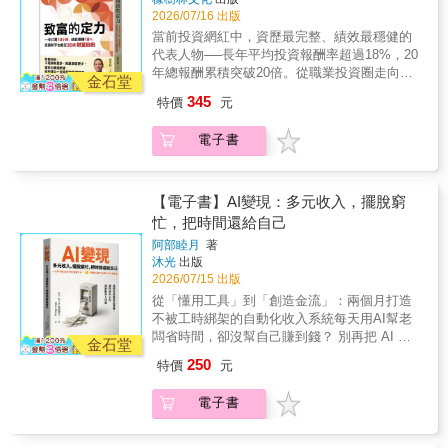
還不自知。——綠角，暢銷財經作家《花錢的
花五小時研究投資嗎？‧你能在市場崩跌時靜坐
避險基金生涯，堪稱是波濤萬丈的投資史。他
2026/07/16 出版
藝術》是一本充滿智慧、能徹底洗滌金錢焦慮
十分鐘嗎？作者透過教練式提問，引導你重新
曾靠著與大型基金對著做的多空策略而賺進超
當前投資網紅中，資歷最完整、績效最穩健的
的純金之作。它溫柔地提醒我們，每個人都是
理解自己的欲望、恐懼與投資動機，帶你直視
額報酬，但又迅速嘗到教訓；他試圖在泡沫行
代表人物──長年平均投資報酬率超過18%，20
自己獨特過往的產物，怎麼花錢沒有絕對的對
內心的真實需求，從根本釐清投資的動機與邊
情達到頂點時放空大賺一筆，卻看錯時機而慘
年總報酬累積突破20倍。從職業投資圈走向人
與錯，最重要的是明白自己真正重視的是什
界，讓每一個決策都建立在清醒而穩固的自我
金石堂
遭軋空；靠著投資REITs重返榮耀後，卻又連續
生教練，累積千人深度對話與數千小時實戰經
麼。——股人阿勳，價值投資人這本書與其說
認識之上。★修煉心性，打造內在定力結合多
遭逢活力門事件和雷曼兄弟事件，導致基金幾
345
特價
元
驗，帶你重建長期致富的思維藍圖，揭開投資
是《致富心態》的續集，不如說是《致富心
年習武、正念與心理學修煉經驗，作者也進一
乎面臨山窮水盡的絕境，這時他毅然決然將30
與人生真正的關鍵。「真正決定一個人能否長
態》的精湛實現。誰能有趣又實用地呈現我們
步揭露投資人最難跨越的門檻──性格與貪念。
億日圓存款全數投入，決心與基金共存亡……
電子書
久致富的，往往不是技巧，而是內在狀態。」
與金錢漫長又複雜的故事？摩根．豪瑟絕對是
當學會覺察內心、放下速成焦慮，才能在不確
經歷過許多次血淚教訓，他不僅全身而退，還
多數人習慣追逐短線資訊，卻忽略了真正重要
箇中翹楚。——克里斯．大衛（Chris
定的市場裡，建立真正長久的投資系統。本書
在最後寫下了93倍的總收益紀錄。他在本書中
的，是看懂市場背後的長線規律。本書從供需
Davis），戴維斯投資顧問公司（Davis
透過真實案例與深度反思，帶你重新思考：財
毫不保留完整公開個人交易思路，讓大家一窺
循環、原物料趨勢與企業興衰切入，帶你學會
Advisors）董事長，可口可樂及波克夏．海瑟
【電子書】AI變現：多元收入，擺脫窮
富自由之後，你想過的是什麼樣的人生？這不
這位傳說級操盤手是如何進行投資實戰。．
辨識價值，也學會在眾人恐懼時，看見真正的
威控股公司（Berkshire Hathaway）董事這本
忙，把時間還給自己
只是一本投資書，更是一趟重新認識自己、重
1997年11月，北海道拓殖銀行破產，使北海道
機會。★投資從來不只是市場問題，更是人性
書指出了我們私底下知道，但沒有人想承認的
建人生選擇的旅程。當你開始往內看，也將真
經濟跌入谷底，就在此時，他勇敢進場，接盤
阿部睦月
著
的考驗──‧你是容易貪心的人嗎？‧你願意一週
事實：我們不知道怎麼花自己的錢。如果你希
正踏上穩健致富之路
銀行手裡化為廢紙的宜得利家具，結果一年後
沐光
出版
花五小時研究投資嗎？‧你能在市場崩跌時靜坐
望你的錢能真正提升你的生活，這本書非讀不
2026/07/15 出版
即漲到3倍。．2001年，REITs基金在日本首次
十分鐘嗎？作者透過教練式提問，引導你重新
可。——馬克．曼森（Mark Manson），全球
登場，當時只有他看出這項投資商品的潛力並
從「懂用工具」到「創造金流」：兩個月打造
理解自己的欲望、恐懼與投資動機，帶你直視
百萬暢銷作家如果你想了解如何用你的錢帶給
率先大量買進；2008年雷曼兄弟事件後，
不被工時綁架的自動化收入系統每天用AI幫老
內心的真實需求，從根本釐清投資的動機與邊
你真正的快樂，快看這本書吧！你再也不會像
REITs暴跌，但他仍精準預判這項商品仍有機
闆省時間，卻沒幫自己賺到錢？ 別再把 AI 當
界，讓每一個決策都建立在清醒而穩固的自我
現在這樣逛街買東西了。——珍．查茲基
金石堂
會，於是再次大量買進。．2020年2月，市場因
免費小精靈，你的「高效」其實很廉價！把工
認識之上。★修煉心性，打造內在定力結合多
（Jean Chatzky），暢銷作家，著有《如何理
250
特價
元
恐慌新冠肺炎而呈現雪崩式行情，而他認定這
具變現金，讓 AI 替你打工！你真正需要的，是
年習武、正念與心理學修煉經驗，作者也進一
財》（How to Money）和《有錢的女人》
時正是最大的機會，於是貪婪大量買進，成功
一套休假、生病也能穩定進帳的「防禦型收入
步揭露投資人最難跨越的門檻──性格與貪念。
（Women with Money）
電子書
在接下來的大牛市獲得巨額回報。
結構」。不露臉、免技術、零資金。 給自己 2
當學會覺察內心、放下速成焦慮，才能在不確
個月的時間，用 AI 打造 24 小時為你找流量、
定的市場裡，建立真正長久的投資系統。本書
做行銷、精準成交的「無人印鈔機」。為什麼