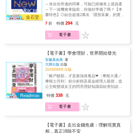
的交易人生，開啟洞察人性的閱讀之旅！ &
助規劃海外移居，親眼見證新世代的富裕階層
多─投資必須要做好風險控管，面對風險、擁抱
～坐在你旁邊的同事，可能已經擁有上億資產
益對帳單與交易的成交明細，對交易者來說，
【本書特色】 ★ 譯者專業背景：現行各家版本
如何誕生，包含：．靠投資累積數億資產的上
風險，並且設好停損點，才能保護自己的資
～下一波機會來臨前，你做好準備了嗎？【本
是最重要的資產。然而許多交易者卻寧願聽信
中，唯一兼具專業金融與實務證券投資經驗 ★
班族．掌握加密資產浪潮的20歲年輕人．以知
產，等待下一次投資的機會。 ▍超簡單投資
書特色】◎結合超過2萬名「隱形富豪」的實際
股市名師、到處求明牌，也不願正視自己做過
道瓊百年圖解：收錄當年市價行情走勢圖，更
識變現模式年賺千萬的自由工作者本書彙整超
金石堂
法，讓你加薪破萬元 1.不看盤懶人投資法，教
案例與觀察經驗。◎從股票、加密資產、網路
的交易。賺錢、賠錢，都是市場告訴你的解
好理解交易背景與操作時機 ★ 中肯註解導讀：
過2萬名有錢人的真實案例，揭開新時代財富的
294
7
折
特價
元
你聰明篩選個股 2.認識四大法寶─ ◎20移動平
事業到知識變現，解析新時代財富形成機制。
答，也是你最珍貴的資產，甚至可以說是市場
PTT股版神人＋本書譯者專業導讀，述說李佛
思維模式，讓你也擁有「在時代轉折點看見機
均線 ◎趨勢線 ◎型態 ◎成交量 3.出現四大訊
◎深入比較富裕階層與一般人的思考模式與行
給你上的課程。 那麼該怎麼看？他揭露七大必
摩其人其事 ★ 書末重點總結：總結李佛摩一生
會」的雙眼。
電子書
號請立刻停損─在行情由牛市轉為熊市時，投資
動差異，探討全球化時代下的資產布局策略。
看重點，只要不懈執行，你也能在市場上戰勝
交易法則，提綱挈領，加速讀者理解運用 ★ 百
人選擇的處理方式，第一是賭它之後會再漲回
20年前的富裕階層，大多是含著金湯匙出生，
自己。 一、看哪些交易是賺錢的。 二、看哪些
年紀念企畫：臺灣知名操盤手獨家分享，改變
來；第二是恪守「約定」認賠殺出，拿回部分
擁有龐大的家族企業，或是豐厚的土地資產；
交易該大賺卻只有小賺。 三、看哪些交易是不
他們交易模式的關鍵事件 & 【傑西．李佛摩的
資金。 4.善用工具，學會選股─ ◎「長線聚寶
如今，情況已完全不同。新時代的有錢人不開
【電子書】學會理財，世界開始發光
遵守紀律卻賺到錢，讓自己知道這些都只是一
交易原則】 ✓不要企圖抓住行情最後的1/8美元
盆Plus」潛力股集合地─依靠「火焰指標」選出
名車、不炫富，也未必是企業家，但跟隨網路
時運氣好。 四、看哪些交易是賠錢的。 五、看
──或者行情最初的1/8美元。這兩個1/8美元，
安藤真由美
著
強勢明星股，節省選股時間。 ◎「強棒旺旺
發展的時代潮流，從股票、加密資產、網路事
哪些交易不該賠卻賠錢。 六、看哪些交易應該
是世上最昂貴的1/8美元。 ✓正如其他事物一
大牌出版
出版
來」飆股都在這裡─當天快速篩選出盤中的強勢
業到全球布局，他們早早洞見趨勢、成功躍
是小賠卻大賠。 七、看哪些交易雖然符合策略
2026/08/05 出版
樣，股票價格沿著阻力最小的路線運動。因
股和弱勢股，投資人可以從每一檔股票的日
升，徹底改寫了財富累積的方式。作者長年協
卻賠錢，並思考改善之道。 ◎交易員的茁壯之
此，如果他在上升時受到的阻力比在下降時受
「帳戶餘額」才是最強保養品❤〔摩根大通／
線、週線檢視比對，擬定相關波段交易策略。
助規劃海外移居，親眼見證新世代的富裕階層
路：直到財富自由，都要省錢做交易 巨人傑：
到的阻力更小，它就會上升；反之亦然。 ✓我
摩根士丹利〕前分析師及基金經理人親授，從
▍輕鬆學會台灣50 ETF投資法 ◎誰適合投資台
如何誕生，包含：．靠投資累積數億資產的上
「存了一點小資本，拿到可以進入交易市場的
的交易方法聽起來非常簡單，但是在實際操作
公主蛻變成女王的閃亮理財知識寫給害怕談
灣 50ETF？ ◎投資台灣50 ETF方式：1.定期定
班族．掌握加密資產浪潮的20歲年輕人．以知
入場券之後，交易員該過的生活、該做的事
過程中，你必須對許多東西嚴加防範，其中最
錢、不懂投資，對未來沒有自信的妳「理財與
額懶人投資法2.大跌大買逢低進場3.波段操作靈
338
識變現模式年賺千萬的自由工作者本書彙整超
Readmoo
特價
元
情，就是盡可能的省錢、節流。為了成功，你
重要的是防範你自己──警惕你的人性。 ✓人們
投資，不需要委屈自己～用最舒服的姿態跟錢
活運用資金 ▍買對股才能抗通膨，變成人生勝
過2萬名有錢人的真實案例，揭開新時代財富的
必須把錢拿來練習、把錢拿來賠錢繳學費、把
說，凡事皆有兩面，然而，股票市場真正有利
相處吧！」★ 第一本從女性視角出發的理財
利組，成為財務自主、提早退休的實踐者 【選
思維模式，讓你也擁有「在時代轉折點看見機
電子書
錢拿來開發新策略。假如本金無法留住，你就
的只有一面，既不是多頭也也不是空頭，而是
書，這些金錢知識，是妳踏出經濟獨立的第一
擇好股】&rarr;【設定停利停損點】&rarr;【學
會」的雙眼。
永遠無法變大。」 有志於投資，尤其是想要成
符合趨勢的正確一面。 ✓站在正確一面的人總
步★ 最溫柔、最可愛、最清醒的財富指引，學
會波段操作】&rarr;【獲取價差】 ▍股票女王寫
為全職交易員的人，最需要警惕的問題並非本
是同時得到兩股力量的幫助，一是基本形勢，
會讓複利開始滾動，妳的人生就會開始發光★
給理財新手的20堂課 ◎進場前的正確心態 ◎拒
金不夠多，而是在股市中賺到錢以後，要如何
二是那些站在錯誤一面的人。 &
全年齡、零基礎適用！從儲蓄、工作與投資出
【電子書】走出金錢焦慮：理解現實真
當月光族，訂定存錢計畫 ◎投資自己，穩賺不
讓本金持續長大。 如何開始？ 巨人傑的建議
發，不拚命省錢，也不盲目投資，而是建立真
相，真正消除不安
賠 ◎賺多少資產，才能實現財務自由？ ◎投資