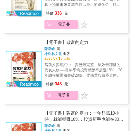
推薦──艾 蜜 莉│《艾蜜莉–自由之路》版主雨
入富豪榜的神祕人士。從繳稅額推估，這位年
主持人楊 禮 軒│投資理財講師、《算利教官－
真正預備未來要花在自己身上的退休金，往往
教你如何從已擁有的金錢中，獲取最大的價
果│《雨果的投資理財生活觀》版主珊 迪 兔
收超過一百億日圓的上班族，正是本書的作者
楊禮軒》版主辣媽Shania│美債達人、《辣媽聊
不夠用……然而提前佈局，退休金依舊有不夠
值。當你讀完這本書，你會找到屬於自己的位
│《精算媽咪的家計簿》Podcast 主持人楊 倩
336
──清原達郎。他究竟何許人也？如何創造如此
Readmoo
特價
元
財經》版主謝 富 旭│今周刊《存股助理電子
用的風險存在，所以，如何有效避免退休金被
置，看清楚自己接下來的追求。隨著財富逐漸
琳│《小資變有錢》Podcast 主持人聰明主婦
驚人的高額收入？成為市場的少數派「只有在
報》總編輯(按首字筆畫排列)
掏空、財富無力支撐到人生終站，別讓自己的
累積，你的人生，也將享受豐厚複利。▌全球各
│《聰明主婦の生活投資學》版主The Insight│
你的想法是少數派時，市場才會站在你這
電子書
最後一哩路，無以為繼，這才是美好人生的開
界菁英權威好評【暢銷財經作家】綠角、【價
科技與市場觀察者、《The Insight》版主專業
邊。」投資的第一步是「懷疑常識」，想要在
始！……………………………………………………
值投資人】股人阿勳 專文推薦！【戴維斯投資
推薦──大叔美股筆記│美股財經評論家、《大
股市中賺到超額報酬，就必須找出與眾人不同
規劃退休金時，可能遭遇的5大風險：風險一、
顧問公司董事長，可口可樂及波克夏．海瑟威
叔美股筆記》版主股 海 老 牛│理財達人、《股
的想法。如果你的想法與眾人都一樣，一旦想
財務：你的退休資產，總共有多少？風險二、
控股公司董事】克里斯．大衛【全球百萬暢銷
【電子書】致富的定力
海老牛》版主冒 牌 生│年度百大暢銷作家、
法出錯時，就會遭逢重大的損失。讓偏見成為
健康：若身體欠安，你有能力花錢買健康嗎？
作家】馬克．曼森【暢銷作家，著有《如何理
陳韋峰
著
《賺錢這檔事》Podcast主持人郝 旭 烈│財商
盟友「所有的資訊都帶有偏見。」收集資訊
風險三、安心：年輕時不婚不生，臨老時你要
財》和《有錢的女人》】珍．查茲基【「閱讀
橡樹林文化
出版
專家、《郝聲音》Podcast主持人陳 重 銘│財
時，要先了解發布資訊的人是誰，才能加以自
怎麼辦？風險四、信任：錢是硬道理，但又是
前哨站」站長】瓦基【國立臺北科技大學資訊
2026/07/16 出版
經作家、《不敗教主－陳重銘》版主陳 詩 慧│
主思考，校正其中隱含的偏誤。假如大多數的
誰才能幫你管錢？風險五、傳承：多子多孫多
與財金管理系教授】吳牧恩【財經媒體人、
當前投資網紅中，資歷最完整、績效最穩健的
專業投資人、《陳詩慧 Daphne 投資x冥想》版
投資人都因強烈偏見而影響投資判斷，就是獲
煩惱，我要怎麼分配才對？
《理財佑佑班》主持人】林帝佑【投資理財
代表人物──長年平均投資報酬率超過18%，20
主康 樂 股 漲│CIIA國際投資分析師、《康樂股
利的機會。買進乏人關注的小型股「買進被低
YouTuber】柴鼠兄弟【Mr.Market市場先生、財
年總報酬累積突破20倍。從職業投資圈走向人
漲 - 日股筆記》版主葉 芷 娟│財經節目主播、
估的小型股，慢慢等待股價上漲。」無人關注
經作家】許繼元【阿爾發投顧董事長】陳志彥
生教練，累積千人深度對話與數千小時實戰經
主持人楊 禮 軒│投資理財講師、《算利教官－
的小型股中隱藏許多機會。為了從中找到可能
345
Readmoo
【小資YP投資理財筆記版主】陳逸朴【年度暢
特價
元
驗，帶你重建長期致富的思維藍圖，揭開投資
楊禮軒》版主辣媽Shania│美債達人、《辣媽聊
暴漲的潛力股，就要關注公司的淨現金比例，
銷書《人生路引》作者】楊斯棓 ●中文推薦人
與人生真正的關鍵。「真正決定一個人能否長
財經》版主謝 富 旭│今周刊《存股助理電子
以及經營者是否具備堅定的信念。隨時吸納新
依姓名筆畫序排列▌來自全世界的最高讚譽《花
電子書
久致富的，往往不是技巧，而是內在狀態。」
報》總編輯(按首字筆畫排列)
資訊來調整決策「衡量機率切忌武斷。」買進
錢的藝術》讓讀者全面看清金錢本質，知道它
多數人習慣追逐短線資訊，卻忽略了真正重要
是因「預期」股價會成長，而不是等「看到」
能帶來與不能帶來什麼。在積極追逐金錢之
的，是看懂市場背後的長線規律。本書從供需
成長後才買。然而，還是要保留認錯的餘裕。
前，我們必需知道，金錢到底是怎樣的東西，
循環、原物料趨勢與企業興衰切入，帶你學會
一旦察覺苗頭不對，就要立刻開始準備出清。
【電子書】致富的定力：一年只需10小
有何作用。畢竟，就如作者所說的：「假如你
辨識價值，也學會在眾人恐懼時，看見真正的
25年操盤實錄，完整公開！清原達郎說：「股
時，就能穩賺18%，投資新手也能在30歲
不知道如何正確使用金錢，那麼你會被金錢使
機會。★投資從來不只是市場問題，更是人性
票投資沒有所謂的才能，關鍵在於『能夠從自
財富自由
陳韋峰
著
用。」人要做金錢的主人，而不是被金錢奴役
的考驗──‧你是容易貪心的人嗎？‧你願意一週
己的失敗中學到多少教訓』。」他長達25年的
橡樹林文化
出版