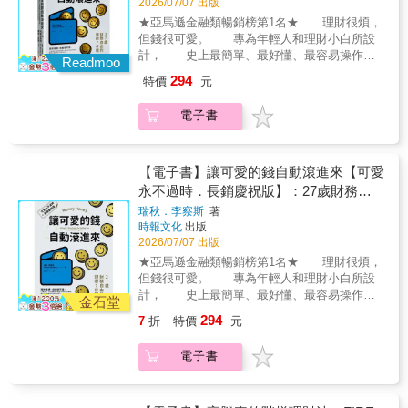
2026/07/07 出版
標、乖離率、KD隨機指標、一目均衡表、其他
我也在短短幾年達成財務自由！這本書再次證
指標、輔助指標混用法、公告法。一張圖解帶
★亞馬遜金融類暢銷榜第1名★ 理財很煩，
明：財富自由的起點，不一定是賺更多，而是
你直擊獲利祕訣 股票獲利有三大方法：
但錢很可愛。 專為年輕人和理財小白所設
先停止不必要的消耗。」──小印｜《財富自由
「選股」、「買賣點時機」與「資產配置」，
計， 史上最簡單、最好懂、最容易操作的
的整理鍊金術》作者、整理鍊金術師「極簡主
Readmoo
了解其一，便能獲利。而本書會奉上「選股」
理財書！■ 想要愈早退休，就要愈早規劃！27
義是最強省錢妙招，同時又能聚焦於你真正想
294
特價
元
與「買賣點時機」兩大方法的詳細說明。 透
歲退休、每月被動收入超過45萬的理財顧問，
要的生活：不用拮据，又更有餘裕打造理想中
過線圖重點解析，指出買賣點的好時機； 絕
教你打造專屬自己的致富計畫！理財顧問瑞
的自己。」──愛瑞克｜《命定之書》作者、
電子書
對交易Tip：可以應用在實戰交易上的股票分析
秋．李察斯在大學畢業後就陷入近乎破產的窘
TMBA共同創辦人 ◆只是開始整理空間、減少
祕訣； 點破關鍵：告訴你解讀圖表分析的關
境，帳戶裡只剩下25.16美元。她從此覺悟，透
物品，竟然就擺脫月光、還成功FIRE！24歲因
鍵。透過圖表解說如何從中掌握模式和找出買
過儲蓄、投資和保險等方式，創造了每月
病失業，度過了沒存款、借錢度日的人生最低
點與賣點在何處； 絕對高手祕笈：散戶必
15,000美元以上的被動收入，在27歲時達到財
【電子書】讓可愛的錢自動滾進來【可愛
點，原本是被迫用最低限度的方式生活，
知！告訴你筆者的絕對祕笈。看看高手對於投
務自由。瑞秋以生動活潑的文字搭配圖片，帶
永不過時．長銷慶祝版】：27歲財務自
Takeru卻意外地在過上極簡生活後，發現「極
資的想法，還有實戰交易的重點是什麼！本書
領你一一了解儲蓄、還債、投資、退休計畫等
簡」的心態和做法，不只讓居住空間變得簡單
由的理財7步驟
瑞秋．李察斯
著
特色◆本書分成兩部分：技術分析的理論與邏
理財規劃，也包含建立專屬自己的資產狀況
清爽，也讓他對於金錢的看法有所改觀。
時報文化
出版
輯說明，以及各種技術分析方法的圖解與重點
表。7步驟，就能讓可愛錢錢自動滾進來！◤什
Takeru開始推廣以極簡為原則的全方位生活方
2026/07/07 出版
提示，理論與實作兼具；◆關於投資的理論跟
麼樣的人適合這本書？◎ 完全不懂理財的「小
式，除了整理收納物品的基本心法，更進一步
★亞馬遜金融類暢銷榜第1名★ 理財很煩，
觀念，除了文字詳述之外，透過技術分析圖表
白」◎ 還在讀書的大學生，想要初步了解理財
透過簡單生活的心態、來重整家庭財務計畫：
但錢很可愛。 專為年輕人和理財小白所設
的圖解與列點說明，能快速掌握交易操作的箇
原則◎ 剛進職場的社會新鮮人，領到薪水還不
從判斷必要或多餘的物品開始，檢視支出中可
計， 史上最簡單、最好懂、最容易操作的
中玄機；◆圖解內容豐富，詳解閱讀K線圖的重
知如何規劃◎ 已經工作一段時間，卻沒有認真
金石堂
以不必花或少花一點的消費。在開始過極簡理
理財書！■ 想要愈早退休，就要愈早規劃！27
點與疏忽點，按圖索驥便可掌握買賣點時機；
規劃理財的小資族◎ 有結婚或生兒育女的計
294
7
折
特價
元
財生活後，Takeru不只成功脫貧，更藉由推廣
歲退休、每月被動收入超過45萬的理財顧問，
◆適合想嘗試技術分析的投資新鮮人、學過技
畫，想開始努力存錢的人◎ 身上有負債或貸
以極簡原則來理財，成功達到財富自由。 ▍開
教你打造專屬自己的致富計畫！理財顧問瑞
術分析，但仍無法掌握實戰要訣的投資者、在
款，想改善財務狀況的人◤這本書可以教你什
電子書
始整理收納後，錢錢就這樣跑來家裡了！ ▍一
秋．李察斯在大學畢業後就陷入近乎破產的窘
股市總是失利想提升勝率的投資者、想了解更
麼？★從基礎開始建立預算，了解自己目前的
邊清理生活空間，一邊重新檢視財務計畫的3步
境，帳戶裡只剩下25.16美元。她從此覺悟，透
多「買賣時機獲利方式」的投資者。
財務狀況和對未來的預期。★解決債務透過整
驟。〈1〉察覺改變>>【節流】從整理中發現許
過儲蓄、投資和保險等方式，創造了每月
併來還清就學貸款，了解信用卡的特性、抵押
多沒在用和很少用的物品，檢視過去沒有計畫