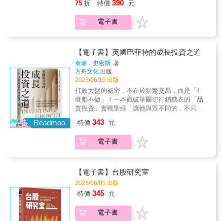
靠近彼此。」——柚智夫妻／YouTuber、一人
釐清你們的錢到底都花在哪裡。▍透過「金錢
390
75
折
特價
元
能應用。本書絕對是投資人必備的精神糧食。
了解它嗎？這就是選擇權——被譽為「金融史
公司經營者
旋鈕」調配支出，減少非必要開支，把錢花在
──股市阿水，布林通道財經部落客 本書詳細
上最偉大的發明」。《選擇權關鍵100》是一本
你和另一半真正熱愛的事物。▍透過簡單的帳
電子書
介紹順勢交易的致勝祕訣，順應市場趨勢，隨
專為華人投資者撰寫的選擇權入門與進階指
戶設定建立「自動化致富系統」，消費、投資
時控制風險，就能讓獲利奔跑！ ──施雅棠，
南。全書分為10篇、100個關鍵問答，從最基礎
和儲蓄一次搞定。▍如果你們有債務，如何在
「美股夢想家」創辦人 凱哥長期在今周學堂
的「什麼是選擇權」，到實戰操作的「月選、
還債的同時享受富裕人生？▍面對買房、買車
任教，教導大眾如何看懂多空方大數據及型
週選如何佈局」，再到學術與應用層面的「波
【電子書】英國巴菲特的成長投資之道
等重大支出，如何做出讓雙方都安心的財務決
態，其實正是跟本書的順勢操作觀念不謀而
動率指數」、「認購售權證」、「實質選擇
定？▍如何教導孩子學習正確的金錢觀？無論
泰瑞．史密斯
著
合，因此看懂籌碼型態順勢操作，就能在牛市
權」，涵蓋了選擇權投資人所需知道的全部核
方舟文化
出版
你們財務狀況如何，這本書都能幫助你和另一
或熊市都能順利投資操作游刃有餘！這本書很
心知識。
2026/06/10 出版
半不再為錢煩惱，一起打造更理想的生活，婚
值得推薦大家認真研讀！──黃豐凱，今周學堂
姻與家庭都富裕又安心！富裕推薦——Jet Lee
打敗大盤的祕密，不在於頻繁交易，而是「什
暖神凱哥、《國家級基金操盤手選股教戰手
／「Jet Lee的投資隨筆」版主柚智夫妻／
麼都不做」！一本戳破華爾街行銷糖衣的「品
冊》作者 卡威爾將當代多位偉大交易大師的
YouTuber、一人公司經營者珊迪兔／「精算媽
質投資」實戰聖經「讓他與眾不同的，不只是
智慧結晶全都收錄在這本書裡。閱讀本書，你
咪的家計簿」主持人許詮／XChange創辦人陳
他驚人的連勝紀錄，還有他堅守的原則……泰
將領悟到成功的關鍵。如果忽略這些真理，總
343
Readmoo
特價
元
彥行／國立臺灣大學財務金融學系教授（依首
瑞一向是嘴上說、錢包也跟著做。」——萊
有一天你會發現自己的帳戶分文不剩。──凡
字筆劃排序）「我和柚子常被問：『夫妻一起
諾．巴爾柏，《金融時報》主編基金經理人泰
恩．沙普（Van K. Tharp），國際知名投資顧
電子書
創業、一起生活，不會吵架嗎？』會。最容易
瑞．史密斯（Terry Smith），被譽為「英國巴
問、教練，《交易．創造自己的聖盃》、《交
吵的，除了工作決策上的意見，還有錢怎麼
菲特」，其創立的Fundsmith投資管理公司，資
易本事》作者 這是一本投資必讀指南，能確
花、什麼該省、未來要走去哪。很多人以為
產規模達360億英鎊，十多年來繳出碾壓大盤的
實幫你在險惡的交易世界中取得勝果。──庫
『共同理財』是合併帳戶、編預算。但我們的
驚人績效。本書濃縮泰瑞．史密斯數十年的實
【電子書】台股研究室
倫．羅奇（Cullen O. Roche），奧盛投資公司
經驗是：關鍵不在那張報表，而是有沒有一起
戰經驗，完整呈現他與Fundsmith信奉的黃金投
創辦人暨執行長，《資本主義投資說明書》作
2026/06/05 出版
說出『我們想過怎樣的人生』。《雙薪家庭理
資原則，並深度揭露資產管理產業中鮮少被公
者 我相信要成為一名成功的投資人（或交易
345
特價
元
財聖經》這本書打中我們的點，是它不教你死
開討論的真相。▋品質投資：買進好公司、不
者），必須做到以下三件事：一是必須有紀
守預算，而是讓伴侶之間有談錢的共同語言：
要付過高的價格……什麼都不做史密斯的投資
律；二是必須謹慎控管風險，並能夠管理各種
電子書
從理解金錢心理、十年願望清單、設定共同帳
風格核心，在於他對「品質」的重視；他堅
投資組合；三是必須建立買賣策略。在《順勢