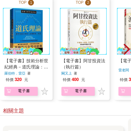
TOP
TOP
1
2
【電子書】技術分析世
【電子書】阿甘投資法
【電
紀經典－道氏理論：想
（執行篇）
雷老闆
學技術分析的人必備的
羅伯特．雷亞
著
闕又上
著
第一本書
320
400
3
特價
元
特價
元
特價
電子書
電子書
相關主題