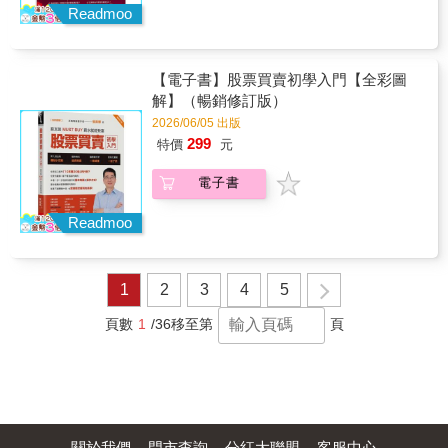
Readmoo
TradersStudio Inc.研究與發展部門副總裁 卡
威爾對於交易有著不凡見解。無論你是新手還
是資深交易者，都可從他對全球市場的解讀而
獲益良多。如果你想成為一位真正的交易者，
【電子書】股票買賣初學入門【全彩圖
本書絕對不能錯過。──路易斯．納維里爾
解】（暢銷修訂版）
（Louis Navellier），資產管理公司Navellier &
Associates, Inc.創始人暨董事長 這本書，讓
2026/06/05 出版
我們得以透過交易員的眼睛解讀金融世界。卡
299
特價
元
威爾在書中強調運用順勢交易獲益的幾個原
則：堅持你的交易計畫、進行風險管理、設置
電子書
停損點及多元化投資等。成功的順勢交易者嘗
試捕捉偏離平均值的事件，並從幾次大的獲利
Readmoo
來彌補過去多次的小額虧損。要能做到這點，
需要投資者對交易系統及自己抱有信心。藉由
向讀者介紹這些成功的順勢交易者，卡威爾相
信順勢交易大師創造奇蹟的過程，將不再神
1
2
3
4
5
祕。──熱門投資社群網站SeekingAlpha.com
頁數
1
/36
移至第
頁
關於我們
門市查詢
分紅大聯盟
客服中心