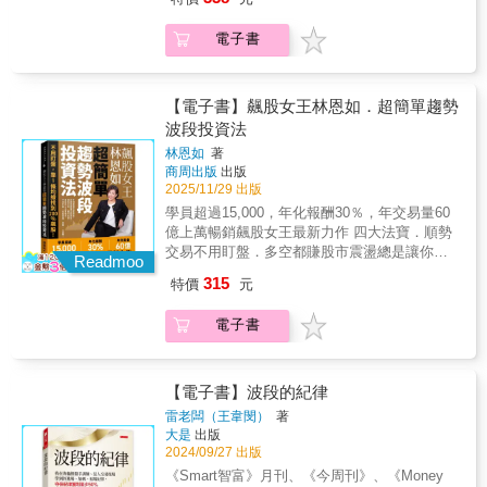
將冰冷的邏輯轉化為具備溫度的獲利智慧。這
解決現實難題、抵禦生活壓力，但愈有錢，並
家。本書從心理定錨、實務導航到數據實證，
報Pro》共同創辦人股人阿勳｜價值投資實踐者
不只是指令交鋒，更是一場關於「人腦眼界」
不代表愈自由。除了帳戶裡的數字，注意力、
解構獲利真相，更是你面對市場黑天鵝時的一
股市阿水｜布林通道財經部落客施雅棠｜「美
電子書
如何駕馭「機器算力」的巔峰對決。★ 3 項數
時間、健康與人際關係，同樣是構成富足人生
帖保命符。這不只是一本書，是一套為你的人
股夢想家」創辦人黃大塚｜交易實戰家、「黃
據實證：用歷史證據解開「超額報酬」的真相
的重要關鍵。心理學博士蔡宇哲與企業知名財
生量身打造的「財務防禦系統」。這套「 3 × 4
大塚投資日記」粉絲團版主黃豐凱｜今周學堂
所有的獲利，都必須有憑有據。利用 AI 的強大
務顧問郝旭烈跨界對談，結合心理洞察與財務
× 5 」系統說明──★ 3 大心理防線：戰勝人性
暖神凱哥、《國家級基金操盤手選股教戰手
算力，深度拆解過去 37 年的全球數據，將艱澀
管理，深入探討金錢觀、理財觀與投資觀的底
【電子書】飆股女王林恩如．超簡單趨勢
天敵識破「貪、怕、沒耐心」的人性幻覺，避
冊》作者游庭皓｜財經直播主資工心理人｜財
的「本益比」與「景氣燈號」化為小白一秒就
層邏輯。他們主張，財富自由更像是一場有意
波段投資法
免成為情緒的犧牲品；引進達摩「安心」智
經部落客、「資工心理人的理財筆記」粉絲團
懂的判斷依據。驚人的累積獲利不是神話，而
識的生活設計：【重塑觀念】金錢只是實現理
慧，修練出股災時安然入睡的定力。看清「誠
版主葉韋辰（Ego）｜台股正念交易師謝晨彥｜
林恩如
著
是驗證出的致富軌跡。本書不教你賭未來，而
想的工具，而非最終目的。【創造餘裕】設定
實報酬」的邊界而不被暴利誘惑，才能踩在最
股怪教授、《ETF佛系致富》作者謝富旭｜
商周出版
出版
是帶你從歷史的深度中，看清「超額報酬」的
具體目標，在忙碌生活中增加效率、減少拖
紮實的階梯上，踏實地實現財富目標。★ 4 大
2025/11/29 出版
《存股助理電子報》總編輯、《中年財富覺
本質。誰適合閱讀本書？【 理財新手 】不看複
延。【奪回主導】實現有錢、有閒、好健康、
人生規劃：撰寫你的「人生地圖」──導航，是
醒》作者國外好評推薦──凡恩．沙普｜國際知
學員超過15,000，年化報酬30％，年交易量60
雜線圖，每年 10 分鐘安穩獲利，避開股海冤枉
好關係的幸福平衡。翻開本書，你將學會管理
為了不迷失在當下在人生地圖的每個階段，本
名投資顧問、教練庫倫．羅奇｜奧盛投資公司
億上萬暢銷飆股女王最新力作 四大法寶．順勢
路。【阿甘老朋友】認同簡單哲學，想進一步
欲望、提升自我價值，告別金錢焦慮和認知盲
書就是你不可或缺的「投資說明書」：從建立
創辦人暨執行長湯姆．巴索｜知名順勢交易
交易不用盯盤．多空都賺股市震盪總是讓你焦
提升實戰威力，讓績效再度進化。【 AI 投資
點，最終達成財務與心理的雙重自由。邁向財
Readmoo
IPS 投資政策為財富定錨，以及透過全齡沙盤
者，《輕鬆致富》作者密班．費波｜甘布爾投
慮？資金不夠但想逐步翻倍？想打造穩健策
族】識破 AI 投資誤區，學會「人腦導航」，掌
富自由四階段1. 建立健康金錢觀：財富不是只
315
特價
元
推演看清未來風景；並由26年數據導航看穿波
資管理公司首席投資長馬克．梅林｜《高績效
略，不想純粹靠運氣？飆股女王林恩如推廣長
握正確獲利邏輯。【績效追求者】不甘平庸報
有金錢，還包括更多無形資產2. 養成聰明理財
動真相，從真實案例的千萬學費中學會守護資
期貨管理》作者安迪森．維金｜知名暢銷財經
達13年、上萬學員受惠的投資法，將告訴你： ‧
酬，在安全前提下啟動超額引擎，讓財富翻
觀：花錢是一種天賦，存錢是一種選擇3. 掌握
電子書
產，讓人生每一步都走得更穩更安心。★ 5 組
作家小莫瑞．魯傑羅｜線上交易系統
如何抓住浪力最飽滿的波段？‧多頭與空頭市場
倍。
穩健投資觀：別羨慕快富的運氣，要追求慢富
實戰工具：簡單、安全、有績效的觀念系統運
TradersStudio Inc.研究與發展部門副總裁路易
的操作策略‧不懂技術分析，也能用簡單指標看
的實力4. 收穫嶄新人生觀：重塑金錢三觀，活
用「64法則」配置不倒堡壘，在波動中安然入
斯．納維里爾｜資產管理公司Navellier &
懂進出場點‧如何靠四大法寶選出好標的？‧K線
出富足的自由靈魂各界好評推薦瓦基｜「閱讀
睡；鎖定市值型ETF，讓全球龍頭企業為你打
Associates, Inc.創始人暨董事長 這本書最值
如何解讀市場資訊與買賣強度？ 任何人都看得
【電子書】波段的紀律
前哨站」站長吳家德｜NU PASTA總經理／職
工。領悟72法則複利，實踐慢慢變有錢的理財
得讀的地方，在於它逼你面對幾個很不舒服的
懂、學得會，有機會在市場獲利，坐著不動都
場作家吳淡如｜作家周慕姿｜《情緒勒索》作
雷老闆（王韋閔）
著
哲學；透過動態再平衡與安全邊際管理，在恐
問題：你有沒有一套完整的投資系統？你怎麼
贏就靠「超簡單趨勢波段投資法」！
大是
出版
者／諮商心理師愛瑞克｜《命定之書》作者／
慌中守住航向，確保理財長跑不被心魔驅逐出
定義自己錯了？你願意為了捕捉少數大機會，
2024/09/27 出版
TMBA共同創辦人趙胤丞｜企管講師、顧問劉
場。人生就像一盒巧克力，你永遠不知道下一
承受多少次小失敗？你到底是在管理風險，還
軒｜作家／正向心理學者歐陽立中｜作家蔡淇
《Smart智富》月刊、《今周刊》、《Money
顆是什麼味道；但阿甘投資法會給你一張清
是在管理自己的面子？如果一本投資書能讓你