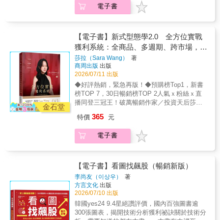
只能靠「工時」、「地點」與「體力」來換
電子書
錢買的解決方案。• 減法才是殺招： 資訊爆炸
從當沖、短波段到中長期操作，一次囊括所有
取，將是人生最大的隱憂。作者透過親身實踐
的時代，越簡單明瞭的策略越具商業價值。• 精
投資情境的系統化實戰全書！獨創「新式型態
證明：真正的關鍵不在於用 AI「產出多少內
準鎖定痛點： 人們永遠願意為了「省時間、省
學」後成為投資暢銷天后的莎拉，再度出擊打
容」，而是讓 AI 替你建立一套「自動收款的金
麻煩、減焦慮」買單。• 行動碾壓天賦： 比起
造投資人的必備經典教科書！結合傳統技術分
【電子書】新式型態學2.0 全方位實戰
流系統」。想像你擁有一個不請假、不用付勞
鑽研高深技術，現在就開始動手才是致勝關
析與新式型態學技法，讓你無論用何種商品、
獲利系統：全商品、多週期、跨市場，多
健保的數位合夥人，24 小時在網路上為你導
鍵。• 這本書特別適合這樣的人：• 擔心單一收
在何種市場、採取多長的操作週期都能即時應
流、行銷並完成交易。不求一夕暴富的神話，
空皆贏的專屬攻略
莎拉（Sara Wang）
著
入風險的上班族： 建立可控風險的備用現金
用！Step 1 判斷多空盤勢，雙向規劃不靠預
而是打造一套休假、生病也能穩定進帳的健康
商周出版
出版
流，無懼職場變動。• 想經營副業但不想爆肝的
測行情，而是判斷大盤走勢，事先針對多空可
收入結構。零資金、免技術，5 個將 AI 變現的
2026/07/11 出版
人： 不談投機致富，專注於「收入穩定度」的
能性做出雙向布局。Step 2 決定短中長期布
底層邏輯 為渴望奪回生活主導權的普通人量身
◆好評熱銷，緊急再版！◆預購榜Top1，新書
務實方法。• 時間被綁死的自由工作者： 建立
局判斷大盤當前起漲位階，執行AB帳戶操盤
打造的實戰指南。只要掌握以下商業思維，你
榜TOP 7，30日暢銷榜TOP 2人氣ｘ粉絲ｘ直
系統思維，跳脫「接案＝賣時間」的血汗迴
法，讓資金靈活運用。Step 3 從型態＋籌碼
就能立刻開始：• 先求有再求好： 拒絕完美主
播同登三冠王！破萬暢銷作家／投資天后莎拉
圈。• 不知從何下手的 AI 新手： 提供可複製、
建立每日選股清單透過APP等實用工具，判斷
金石堂
義，用最快速度讓產品上線試水溫。• 賣給「自
老師Sara Wang16萬粉絲敲碗全新力作 贏一次
可微調的步驟，將生產力工具真正變現。給自
線圖型態與個股籌碼狀態，打造自選股池。
365
特價
元
己」： 從自身需求出發，先做你自己也願意掏
不難，難的是每次出手都能贏！從台股、國際
己兩個月的時間，別再只把 AI 當作高科技玩
Step 4 設定交易週期與策略確認該標的的目
錢買的解決方案。• 減法才是殺招： 資訊爆炸
商品到虛擬貨幣，從多方、空方到盤整時期，
具。現在就翻開本書，打造第一套屬於你的自
前位置，根據型態、籌碼與基本面和新聞面進
電子書
的時代，越簡單明瞭的策略越具商業價值。• 精
從當沖、短波段到中長期操作，一次囊括所有
動化賺錢系統，把時間與自由徹底掌握在手
行判斷。Step 5 進出場與停損停利操作以撐
準鎖定痛點： 人們永遠願意為了「省時間、省
投資情境的系統化實戰全書！獨創「新式型態
中！【日本各大通路、媒體一致盛讚！現象級
壓畫線來決定進出場時機，遇支撐，分批進
麻煩、減焦慮」買單。• 行動碾壓天賦： 比起
學」後成為投資暢銷天后的莎拉，再度出擊打
商業暢銷書】🏆 橫掃日本各大實體與網路指標
場；遇壓力，分批停利。
鑽研高深技術，現在就開始動手才是致勝關
造投資人的必備經典教科書！結合傳統技術分
【電子書】看圖找飆股（暢銷新版）
書店排行榜• 樂天圖書（Rakuten Books）2025
鍵。• 這本書特別適合這樣的人：• 擔心單一收
析與新式型態學技法，讓你無論用何種商品、
年度排行榜「電腦・系統開發」類別 第 1 名•
李尚友（이상우）
著
入風險的上班族： 建立可控風險的備用現金
在何種市場、採取多長的操作週期都能即時應
有鄰堂（Atre惠比壽店）綜合類 第 1 名• 紀伊
方言文化
出版
流，無懼職場變動。• 想經營副業但不想爆肝的
用！Step 1 判斷多空盤勢，雙向規劃不靠預
2026/07/10 出版
國屋書店（Grand Front大阪店）綜合類 第 1 名
人： 不談投機致富，專注於「收入穩定度」的
測行情，而是判斷大盤走勢，事先針對多空可
• 丸善（丸之內本店）商業類 第 1 名🔥 財經媒
韓國yes24 9.4星絕讚評價，國內百強圖書逾
務實方法。• 時間被綁死的自由工作者： 建立
能性做出雙向布局。Step 2 決定短中長期布
體、百萬訂閱創作者強推• 知名財經雜誌《日經
300張圖表，揭開技術分析獲利祕訣關於技術分
系統思維，跳脫「接案＝賣時間」的血汗迴
局判斷大盤當前起漲位階，執行AB帳戶操盤