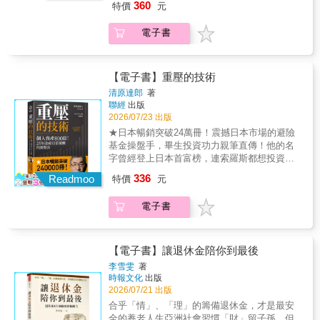
工程師、參議員 安野貴博「將對金錢的不安，
配置，創造超越薪資所得的穩定現金流，提早
360
特價
元
一間公司」一樣，盤點自己的現金、時間、能
際水路；讓海外資產不只是帳戶數字，而是用
具有「純金」般難以取代的價值。榮獲金石
轉化為對未來的希望。」──企業家 申真衣「改
辭掉警官工作。他將警界「拒絕臨場反應、凡
力與人脈，知道怎麼把有限的資源，用在最有
得到、能落地的全球現金流。★三道傳承防
堂、博 客 來、誠 品 三大書店當月選書！【隨
變看待金錢的方式，就能改變自己的人生。」
事必建SOP」的思維帶入投資，結合十多年的
價值的地方。 ● 看懂報酬與風險的關係，
電子書
線：全面解密跨國稅務、遺產稅與家庭交接資
書附贈】「財富自由．實踐隨測卡」一張✦✧✦
──歌手 村上信五「就像在閱讀一部精彩小
台／美股實戰經驗，引導上萬名學員建立一套
分辨哪些錢可以投資，哪些錢必須留在身
料，讓你傳承給下一代的不只是全球財富，更
摩根．豪瑟：如果你不思考如何正確地用錢，
說。」──未來屋書店碑文谷店 七戶祥希「這本
穿越牛熊市場週期，都能穩健獲利的全球資產
邊。 ● 理解「免費」背後的代價，不再輕
是提升下一代辨識好生意的財商能力。本書獨
錢就會來用你。它會控制你，把你變成它的囚
書，或許真的有改變社會的力量。」──紀伊國
配置策略。從觀念到工具，打造「長得大、回
易交出自己的時間、精神與注意力。 ● 為
家附贈｜台／美股投資工具箱 全球配置大補
犯，毫不留情，絕不同情。在學校裡，投資理
【電子書】重壓的技術
屋書店梅田本店 百百典孝「以金錢作為切入
得來、用得到」的全球財富本書依據「觀念、
失業、轉職、婚姻與家庭變化預留退路，在人
帖：美股快篩、護城河股、投資組合回測……
財被當成一門科學來傳授，有清楚的公式和邏
點，清晰地傳達出社會運作的根本。」──淳久
工具、資金、配置、防震、傳承」六大模組，
清原達郎
著
生出現意外時，仍然保有說「不」和重新選擇
15項投資工具一應俱全 30天行動計畫：盤點
輯推論。但在現實世界中，花錢其實是一門
堂書店池袋本店 森曉子「將我們的種種迷思逐
聯經
出版
循序漸進帶領讀者建構一套資金回得來、用得
的底氣。※更多精彩內容，請見本書【目錄】
資產、建立美元水塔、設定金字塔，將書中觀
「藝術」。花錢沒有放諸四海皆準的公式，沒
2026/07/23 出版
一梳理，化為具體可見的現實。 闔上書頁
到的全球資產系統，三大核心亮點包括：★金
本書特色1. 第一本結合「金融專業 x 經濟獨立
念轉化為實際行動17位理財達人按讚推薦專文
有既定的規則，它可以是祝福，也可以是詛
時，心中已點亮一盞名為希望的燈。」──湘南
字塔配置法：以大盤型ETF穩住地基、世界級
★日本暢銷突破24萬冊！震撼日本市場的避險
x 女性自我成長」的零基礎理財書！2. 不盲目
推薦──艾 蜜 莉│《艾蜜莉–自由之路》版主雨
咒。如何善用金錢，讓自己的人生充滿意義且
蔦屋書店 石山玲以
企業驅動長期成長、趨勢部位參與高 成長，讓
基金操盤手，畢生投資功力親筆直傳！他的名
鼓吹投資，也不要求讀者犧牲生活品質來換取
果│《雨果的投資理財生活觀》版主珊 迪 兔
不再後悔，是所有人一生的必修課。如果《致
你的跨國資產自動長大，終結「憑感覺看盤」
字曾經登上日本首富榜，連索羅斯都想投資他
安全感。作者提出「儲蓄、工作賺錢、資產增
│《精算媽咪的家計簿》Podcast 主持人楊 倩
富心態》是著眼於如何累積財富，《花錢的藝
的情緒內耗。★資金快樂循環：從複委託、海
的基金，卻也曾在大崩盤市場中兩度瀕臨破
值」三大主軸，主張要先找出符合個人風格與
琳│《小資變有錢》Podcast 主持人聰明主婦
336
術》則聚焦在如何運用財富，深刻剖析通往財
Readmoo
特價
元
外券商、換匯到大額資金回流，一步步打通國
產……他是如何從底部力挽狂瀾，並打造出93
生活方式的理財策略，再循序養成記帳、財務
│《聰明主婦の生活投資學》版主The Insight│
富自由的「15個心理層次」。在這本書中，你
際水路；讓海外資產不只是帳戶數字，而是用
倍的驚人績效？「我沒有接班人，累積的避險
整頓、提高自我價值、分散風險與合理投資的
科技與市場觀察者、《The Insight》版主專業
將學會：＊社會告訴我們該拿錢做的，不見得
電子書
得到、能落地的全球現金流。★三道傳承防
基金操盤訣竅無法傳承給後繼之人。於是，把
能力。3.書封很可愛，放在IG/Threads擺拍很
推薦──大叔美股筆記│美股財經評論家、《大
是我們真正該做的事。＊最有吸引力的財務觀
線：全面解密跨國稅務、遺產稅與家庭交接資
訣竅全部公諸於世的想法油然而生。期盼這能
可以！
叔美股筆記》版主股 海 老 牛│理財達人、《股
念，往往很可能在未來帶給你最大的遺憾。＊
料，讓你傳承給下一代的不只是全球財富，更
供『想從事避險基金操盤』，或是『想以散戶
海老牛》版主冒 牌 生│年度百大暢銷作家、
你存的每一塊錢，都可以買到一張向未來請領
是提升下一代辨識好生意的財商能力。本書獨
身分認真投資』的讀者參考。」──傳奇投資
【電子書】讓退休金陪你到最後
《賺錢這檔事》Podcast主持人郝 旭 烈│財商
的支票。＊羨慕，就是承認自己不如人，說別
家附贈｜台／美股投資工具箱 全球配置大補
人 清原達郎2005年，日本最後一次公布富豪
專家、《郝聲音》Podcast主持人陳 重 銘│財
李雪雯
著
人在嫉妒，是一種極端的侮辱。＊一件商品要
帖：美股快篩、護城河股、投資組合回測……
榜（後來因《個人資料保護法》制訂而不再公
經作家、《不敗教主－陳重銘》版主陳 詩 慧│
時報文化
出版
你付出的代價，遠高於你在標籤上看到的價
15項投資工具一應俱全 30天行動計畫：盤點
布），列出過去一年繳稅額度最高的100人。儘
2026/07/21 出版
專業投資人、《陳詩慧 Daphne 投資x冥想》版
格。＊再大的成功都會被貪婪摧毀，再動人的
資產、建立美元水塔、設定金字塔，將書中觀
管眾多企業經營者都榜上有名，但這些企業主
主康 樂 股 漲│CIIA國際投資分析師、《康樂股
合乎「情」、「理」的籌備退休金，才是最安
機會也吸引不了不屑一顧的人。無論你早已財
念轉化為實際行動17位理財達人按讚推薦專文
所繳的稅金，卻都遠遜於一位以上班族身分進
漲 - 日股筆記》版主葉 芷 娟│財經節目主播、
全的養老人生亞洲社會習慣「財」留子孫，但
富自由，還是持續努力精進自己，這本書都將