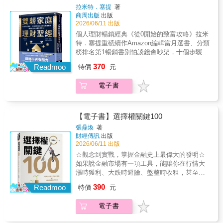
的故事形式，帶領你透過頂尖操盤手的眼睛看
自己為什麼要投資、該怎麼開始，以及哪些錯
身經歷過的多空震盪中，禁得起考驗。」
拉米特．塞提
著
的是，書中每題除了重點解析，還搭配金句、
市場，並揭露成功交易者偏好市場波動的特性
誤最常讓人一開始就走偏。對想學理財卻不知
商周出版
出版
Checklist與行動建議，讀完不只懂概念，還知
——唯有緊盯正確的買賣時機，制定嚴格的風
道從哪裡開始的人來說，這100題不是零散知
2026/06/11 出版
道下一步該怎麼做。這使它不只是一本讀過就
險管理系統，將人性的弱點隱藏在交易紀律之
識，而是一套由淺入深、能真正幫你打好基礎
個人理財暢銷經典《從0開始的致富攻略》拉米
放下的理財書，而是一本可以反覆翻閱、隨時
下，才能贏得超額報酬。 了解順勢交易的精
的理財入門系統。方便查閱，值得長放案頭
特．塞提重磅續作Amazon編輯當月選書、分類
查找、在人生不同階段都能派上用場的理財工
髓，幫助你在多變的金融世界中，從容跑贏大
《理財關鍵100》最實用的地方，在於它不是一
榜排名第1暢銷書別怕談錢會吵架，十個步驟建
具書。量化分析專家告訴你成功率最高的理財
盤、穩健致富！國內好評推薦──（按首字筆畫
口氣灌輸理論，而是採用高度清楚的模組化與
立專屬的「自動化致富系統」，和伴侶攜手邁
方法投資高手很多，投資高手出書分享的也不
排列）余鎮文｜前JPMorgan 執行董事、《曼
370
問答式編排。全書依主題分成理財觀念、基礎
Readmoo
特價
元
向富裕人生！「你怎麼又亂花錢！」「我感覺
少。但是投資高手提出的方法被開發為投資商
報Pro》共同創辦人股人阿勳｜價值投資實踐者
投資概念、新手策略、投資工具、行為金融、
我們的錢永遠都不夠用。」「小孩又要戶外教
品的就鳳毛麟角了。葉怡成教授發展的價值成
股市阿水｜布林通道財經部落客施雅棠｜「美
保險與持續學習等模組，每一題都聚焦一個明
電子書
學了，我不知道要怎麼生出那筆錢。」你和另
長指標（Growth Value Indicator，GVI），曾
股夢想家」創辦人黃大塚｜交易實戰家、「黃
確問題，讓讀者可以依照自己當下最需要解決
一半是否也經常為錢爭吵，或乾脆避而不談？
被金融機構開發為統一價值成長
大塚投資日記」粉絲團版主黃豐凱｜今周學堂
的困惑直接翻查，不論是「我該先存錢還是先
或許其中一方想存錢買房、另一方想享受生
ETN（020018），報酬率長期在台股指數型產
暖神凱哥、《國家級基金操盤手選股教戰手
投資？」「ETF為什麼適合新手？」「市場下
活；或者其中一方擔心負債，另一方卻認為人
品中居於前5。在本書中，作者秉持科學分析的
【電子書】選擇權關鍵100
冊》作者游庭皓｜財經直播主資工心理人｜財
跌時該怎麼辦？」都能快速找到答案。更重要
就是要活在當下。別怕！這本書就是為此而
精神，告訴你禁得起事實考驗的理財知識。
張鼎煥
著
經部落客、「資工心理人的理財筆記」粉絲團
的是，書中每題除了重點解析，還搭配金句、
寫。暢銷作家、個人理財專家拉米特．塞提，
財經傳訊
出版
版主葉韋辰（Ego）｜台股正念交易師謝晨彥｜
Checklist與行動建議，讀完不只懂概念，還知
曾經幫助無數對伴侶擺脫各式各樣的財務困
2026/06/11 出版
股怪教授、《ETF佛系致富》作者謝富旭｜
道下一步該怎麼做。這使它不只是一本讀過就
境、活出真正的富裕人生。翻開本書，你將學
☆觀念到實戰，掌握金融史上最偉大的發明☆
《存股助理電子報》總編輯、《中年財富覺
放下的理財書，而是一本可以反覆翻閱、隨時
到：▍如何和伴侶開啟積極、正面的財務對
如果說金融市場有一項工具，能讓你在行情大
醒》作者國外好評推薦──凡恩．沙普｜國際知
查找、在人生不同階段都能派上用場的理財工
話，從此不再為錢爭吵。▍打造「富裕人生願
漲時獲利、大跌時避險、盤整時收租，甚至用
名投資顧問、教練庫倫．羅奇｜奧盛投資公司
具書。量化分析專家告訴你成功率最高的理財
景」，和另一半一起勇敢做夢，讓錢實現你們
不到1,000元的資金就能參與市場波動，你會想
創辦人暨執行長湯姆．巴索｜知名順勢交易
方法投資高手很多，投資高手出書分享的也不
390
理想的生活。▍擬訂「清醒支出計畫」，徹底
Readmoo
特價
元
了解它嗎？這就是選擇權——被譽為「金融史
者，《輕鬆致富》作者密班．費波｜甘布爾投
少。但是投資高手提出的方法被開發為投資商
釐清你們的錢到底都花在哪裡。▍透過「金錢
上最偉大的發明」。《選擇權關鍵100》是一本
資管理公司首席投資長馬克．梅林｜《高績效
品的就鳳毛麟角了。葉怡成教授發展的價值成
旋鈕」調配支出，減少非必要開支，把錢花在
電子書
專為華人投資者撰寫的選擇權入門與進階指
期貨管理》作者安迪森．維金｜知名暢銷財經
長指標（Growth Value Indicator，GVI），曾
你和另一半真正熱愛的事物。▍透過簡單的帳
南。全書分為10篇、100個關鍵問答，從最基礎
作家小莫瑞．魯傑羅｜線上交易系統
被金融機構開發為統一價值成長
戶設定建立「自動化致富系統」，消費、投資