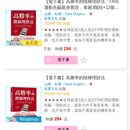
15,000美元以上的被動收入，在27歲時達到財
【電子書】高勝率的階梯理財法：FIRE
貸款的運作，以及如何獲得良好信用評分。★
的購物行為和心態，提升對消費（特別是浪
務自由。瑞秋以生動活潑的文字搭配圖片，帶
運動先驅親身實證，掌握3階段×12個里
投資理財弄清楚股票、債券、共同基金和指數
費）的敏感度。〈2〉精準取捨>>【儲蓄】明確
領你一一了解儲蓄、還債、投資、退休計畫等
型基金的不同，訂出適合你的投資策略，還有
程碑，28歲存第一桶金、34歲提早退
山姆．杜根（Sam Dogen）
著
知道自己的想要和需要，減少臨時起意的無謂
理財規劃，也包含建立專屬自己的資產狀況
最重要的：開始為退休而儲蓄。【獨家收錄】
采實文化
出版
休，享受有選擇權的人生
花費。當支出有效減少後，儲蓄率自然能漸漸
表。7步驟，就能讓可愛錢錢自動滾進來！◤什
理財顧問瑞秋親自設計的資產狀況表，包含支
2026/07/02 出版
提高。〈3〉製造餘裕>>【投資】當物品減少、
麼樣的人適合這本書？◎ 完全不懂理財的「小
出記錄、每月預算、儲蓄桶等等，只要一步步
★★★★★全球超過1億人造訪FIRE理財運動
需要整理的時間也減少，省下許多心力，就能
白」◎ 還在讀書的大學生，想要初步了解理財
照著做，就能製作出專屬於你的致富計畫！◤
先驅「理財武士」最新力作不靠富爸爸、富媽
專注在規劃未來、建立有安全感的理財計畫
原則◎ 剛進職場的社會新鮮人，領到薪水還不
理財7步驟，人人都能做！▌第一步：知道現況
媽，也不靠中獎，成為千萬富翁的機率有多
上。◎開始練習結合「極簡」的生活原則來理
知如何規劃◎ 已經工作一段時間，卻沒有認真
金石堂
利用本書提供的清單，彙整自身所有財務細
少？5%？20%？還是50%？其實，遠比你想得
財：什麼是需要、優先、真心喜歡的？‧「想要
規劃理財的小資族◎ 有結婚或生兒育女的計
294
7
折
特價
元
節。▌第二步：腦力激盪出理財目標 例如還清
還高，普通人成為千萬富翁的機率，超過
v.s需要」：決定哪些要留、哪些要丟；哪些該
畫，想開始努力存錢的人◎ 身上有負債或貸
學貸或卡債、存錢出國念書，或是買車買房等
70%！★ 《今日美國》暢銷書★ 推動FIRE理
花、哪些只是一時衝動。‧「不跟風、不膨
款，想改善財務狀況的人◤這本書可以教你什
電子書
等。▌第三步：讓黃金數字長大 黃金數字是你
財運動的先驅之一，超過10年活見證★ 《富比
風」：別為了面子就花錢在超過負擔的東西
麼？★從基礎開始建立預算，了解自己目前的
每個月可調度的金額。施行至少五種方法，讓
士》、《彭博》、《Yahoo!財經》、《泰晤士
上，你會後悔！‧「不想要的，就說不」：沒有
財務狀況和對未來的預期。★解決債務透過整
你的黃金數字愈來愈多。▌第四步：填滿一號
報》……國際主流媒體報導►出身普通家庭，
很想去的邀約聚會，不為了湊免運多買可有可
併來還清就學貸款，了解信用卡的特性、抵押
桶 一號桶裡的現金只能用於不可預見和緊急
不靠繼承，靠自己財務自由《懂用錢，愈活愈
【電子書】高勝率的階梯理財法
無的東西 ※以上的極簡原則，重點在讓學會思
貸款的運作，以及如何獲得良好信用評分。★
的用途。萬一用完了，就該盡快裝滿。▌第五
富有》作者山姆．杜根出身普通家庭，沒有富
考什麼是「你真正想要的」，包含有形的物
投資理財弄清楚股票、債券、共同基金和指數
山姆．杜根（Sam Dogen）
著
步：研判提撥到四號桶的最低額度 可以想像
爸爸、富媽媽，靠著在投資銀行拚搏13年、26
品，以及生活的方式。 ◆立刻開始！極簡理財
采實文化
出版
型基金的不同，訂出適合你的投資策略，還有
是在「還債」：每個月都須繳最低應繳金額。▌
歲買下第一間房產。為了不被工作綁住，34歲
家的整理X財務重點改善提案◆【整理】 ‧兩種
2026/07/02 出版
最重要的：開始為退休而儲蓄。【獨家收錄】
第六步：排出優先順序並達成目標 集中在報
正式離開體制，只做自己喜歡的事超過10年，
可以立刻清理掉的物品：一年以上沒用到／使
理財顧問瑞秋親自設計的資產狀況表，包含支
★★★★★全球超過1億人造訪FIRE理財運動
酬率最高的事物上，一一還清債務並填滿桶子
被動收入依然年收六位數美元，成為FIRE理財
用頻率最低的 ‧六個家中空間和角落的清空建
出記錄、每月預算、儲蓄桶等等，只要一步步
先驅「理財武士」最新力作不靠富爸爸、富媽
後，就能達到財務自由的目標。▌第七步：完成
運動的先驅之一和活見證，他在「理財武士」
議：客廳、玄關、浴廁、廚房、衣櫃、壁櫥 ‧用
照著做，就能製作出專屬於你的致富計畫！◤
媽，也不靠中獎，成為千萬富翁的機率有多
年度審視 每月更新資產負債表，每年做一次
網站，無私分享自己投資理財經驗，至今超過1
三大關鍵打造召喚錢錢的家：空間有餘裕（地
理財7步驟，人人都能做！▌第一步：知道現況
少？5%？20%？還是50%？其實，遠比你想得
完整審視。看到淨值成長會是你的一大動力。
294
億人造訪。►財務自由無法一步登天，也無法
Readmoo
特價
元
板牆壁乾淨無物、收納櫃七分滿）／有住在飯
利用本書提供的清單，彙整自身所有財務細
還高，普通人成為千萬富翁的機率，超過
一勞永逸有些人認為，千萬富翁是少數人的專
店的舒適放鬆感／錢包裡、工作桌上乾淨整齊
節。▌第二步：腦力激盪出理財目標 例如還清
70%！★ 《今日美國》暢銷書★ 推動FIRE理
利，也有些人想要一夕之間致富。但杜根用超
〈特別收錄〉現在就檢查！只要家裡有、就存
電子書