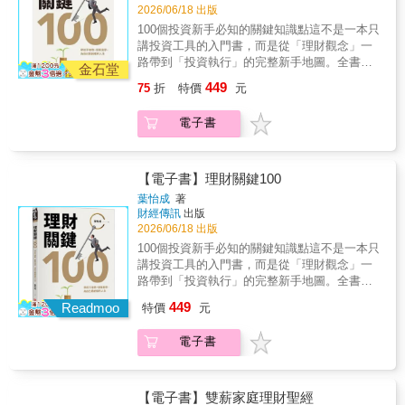
過20年、連續配股至少3年，就是優質標的。
為獲利盛宴 這些既沒有富爸爸、也沒有大眾
穩定配息的定存股，才能像上班一樣有固定薪
2026/06/18 出版
作者實戰裕融（9941）、聯華（1229）， 投資
知名度的當代頂尖操盤手，都是憑藉著一套
水入帳，維持生活所需。 會按時發錢的定存股
100個投資新手必知的關鍵知識點這不是一本只
報酬率馬上從7.7％提升到9.7％，快速增加約
「順勢交易」策略，博得萬貫財富。 本書作
怎麼選？ 股本大於1,000億元、連續10年發放
講投資工具的入門書，而是從「理財觀念」一
2.6成。 ◎以持股當槓桿──趁低檔時分批布
者卡威爾為趨勢交易大師，也是海龜交易員網
現金股利、Beta值小於0.8， 像是兆豐金
路帶到「投資執行」的完整新手地圖。全書以
局，賺價差！ 聽到槓桿就嚇退？質借還要付利
站（TurtleTrader.com®）創辦人，他親自走訪
金石堂
（2886）、第一金（2892）、玉山金
100個最常見、也最容易卡關的問題為核心，從
息，划算嗎？ V大說，股市低檔時，她拿手中
全球投資界，挖掘出14位從零開始的操盤奇
449
75
折
特價
元
（2884）， 都是作者多年來不斷買、隨時買的
理財與賺錢的差別、通膨、預算、緊急預備
已有的存股質借當槓桿， 開啟波段操作的資金
才，歸納出他們點「勢」成金的順勢交易策略
積極存股名單。 台股目前這麼瘋狂，還能進場
金、複利、本金與報酬率，到ETF、資產配
彈藥庫，賺股息也賺價差， 獲利高達9倍，並
——遵循80/20法則，在盤整期承受80%的小額
電子書
嗎？ V大說：忘掉大盤吧，你該專注在手中持
置、定期定額、全球市場配置、保險觀念與行
透過嚴格維持率控管，大幅降低斷頭風險。怎
停損，卻在20%大趨勢成形時緊抓持續創造報
股的「張數」。 ◎光靠存股太慢致富，我加買
為金融，幾乎把新手最需要先搞懂的知識點一
麼辦到？ 檢視這幾年的市場，V大經歷過美國
酬的標的，締造出遠超過大盤的絕對報酬。順
成長股──當年終，更加速資產滾動： 你要挑
次補齊。讀者不是被迫硬吞艱澀名詞，而是跟
暴力升息、川普關稅大戰的股市起落， 仍只用
勢交易不是天才的專利，而是「普通人也能學
「不只給現金，還會送股利」的股票，這些股
著一題一題的提問，逐步建立正確觀念，知道
【電子書】理財關鍵100
四年多就達成退休目標： 「這套方法，在我親
會」的機械式紀律 許多人認為，想要賺到超
票哪裡找？ 近3年平均營收成長率＞10％、近
自己為什麼要投資、該怎麼開始，以及哪些錯
身經歷過的多空震盪中，禁得起考驗。」
額報酬，必須擁有高深的技術背景，或是像巴
葉怡成
著
10年平均合計殖利率＞5％、 連續配發股息超
誤最常讓人一開始就走偏。對想學理財卻不知
財經傳訊
出版
菲特、索羅斯那樣的投資天賦，但這本書將徹
過20年、連續配股至少3年，就是優質標的。
道從哪裡開始的人來說，這100題不是零散知
2026/06/18 出版
底打破你的迷思。卡威爾歸納出順勢交易者的
作者實戰裕融（9941）、聯華（1229）， 投資
識，而是一套由淺入深、能真正幫你打好基礎
核心特色，就是將複雜的金融市場，簡化為最
100個投資新手必知的關鍵知識點這不是一本只
報酬率馬上從7.7％提升到9.7％，快速增加約
的理財入門系統。方便查閱，值得長放案頭
純粹的「市場數據」與「價格趨勢」。 真正
講投資工具的入門書，而是從「理財觀念」一
2.6成。 ◎以持股當槓桿──趁低檔時分批布
《理財關鍵100》最實用的地方，在於它不是一
的順勢交易者，只遵循三條永不過時的鋼鐵法
路帶到「投資執行」的完整新手地圖。全書以
局，賺價差！ 聽到槓桿就嚇退？質借還要付利
口氣灌輸理論，而是採用高度清楚的模組化與
則：1. 80%小賠出場：決定錯誤，立刻接受事
100個最常見、也最容易卡關的問題為核心，從
息，划算嗎？ V大說，股市低檔時，她拿手中
449
問答式編排。全書依主題分成理財觀念、基礎
Readmoo
特價
元
實並機械式停損，對虧損部位絕不戀棧2. 多空
理財與賺錢的差別、通膨、預算、緊急預備
已有的存股質借當槓桿， 開啟波段操作的資金
投資概念、新手策略、投資工具、行為金融、
都能雙贏：趨勢往上買強、往下就做空；不論
金、複利、本金與報酬率，到ETF、資產配
彈藥庫，賺股息也賺價差， 獲利高達9倍，並
保險與持續學習等模組，每一題都聚焦一個明
電子書
牛熊市，有波動就能獲利3. 只看數據說話：無
置、定期定額、全球市場配置、保險觀念與行
透過嚴格維持率控管，大幅降低斷頭風險。怎
確問題，讓讀者可以依照自己當下最需要解決
論哪種商品市場，只在乎價格動趨勢，完全依
為金融，幾乎把新手最需要先搞懂的知識點一
麼辦到？ 檢視這幾年的市場，V大經歷過美國
的困惑直接翻查，不論是「我該先存錢還是先
照數據買賣想要賺到超額獲利，你只需要理解
次補齊。讀者不是被迫硬吞艱澀名詞，而是跟
暴力升息、川普關稅大戰的股市起落， 仍只用
投資？」「ETF為什麼適合新手？」「市場下
一個變數，那就是「市場趨勢」 本書以生動
著一題一題的提問，逐步建立正確觀念，知道
【電子書】雙薪家庭理財聖經
四年多就達成退休目標： 「這套方法，在我親
跌時該怎麼辦？」都能快速找到答案。更重要