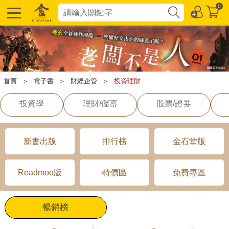
0
首頁
＞
電子書
＞
財經企管
＞
投資理財
投資學
理財/儲蓄
股票/證券
新書出版
排行榜
金石堂版
Readmoo版
特價區
免費專區
暢銷榜