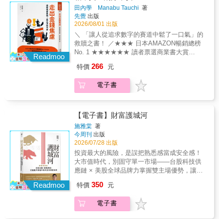
是，不妨從學生時期就開始嘗試。因為出社會
正適合自己的理財系統┏･━･━･━･━･━･━･
之前先做好四大心理準備 ◎認識常見的投資工
田內學 Manabu Tauchi
著
後，周遭的眼光與社會的無形壓力，會讓你難
━･━･━･━･┓ 金錢，只是讓妳的人生過得
具 ◎三不一沒有，不盯盤獲利法 ◎定時健檢手
先覺
出版
以維持穩定的心態。學生身分是一個最好的保
更好； 妳，才是人生的主角！┗･━･━･━･
2026/08/01 出版
中持股 ◎大賺小賠，很多人都做到了 【飆股女
護傘，他本人正是在學生時期盡可能省吃儉
━･━･━･━･━･━･━･┛ 請先想一
王的投資金句】 ★絕不和股票談戀愛，「不停
＼ 「讓人從追求數字的賽道中鬆了一口氣」的
用，多方學習與嘗試，並將金錢用來做交易練
想： 「在妳最近花錢購買的物品當中，有
損」就要有賠光的勇氣 ★你不理財，財不理你
救贖之書！ ／★★★ 日本AMAZON暢銷總榜
習，才能得到現在的成就。 重點在於，盡可能
哪一樣東西，是妳覺得『超划算』的
★在買進任一檔股票前，請「先再三確認所有
No. 1 ★★★★★★ 讀者票選商業書大賞
將錢存下來做為本金，只要多個五千、一萬
呢？」 「為了存錢，每天都省吃儉用，生
Readmoo
情況是你可以接受的」 ★借款投資的錢是你的
★★★為什麼在有史以來最富裕的時代，我們
元，就能多做一次練習。 如何持續成長？ 在世
活過得好累，帳戶餘額卻依然沒有增
266
特價
元
負債，不是你的資產 ★交易是一輩子的事，別
依然如此不安？8個思考，配合4項行動，在萬
人眼中，交易員代表的是財富自由、無憂無慮
加……」 「看到身邊的人開始買股票，擔
把它當成一下子 ★買在最低點、賣在最高點是
物齊漲時代安心過日子！◤資本主義就是一個
的生活，因此許多人在股市中幸運賺到一點錢
心自己不跟上就會落後，卻完全不知道該從哪
電子書
神在做的事，但你我皆凡人 ★「投資自己」才
不斷擴大金錢焦慮的系統。我們習慣將生活中
之後，就會開始想要過著奢侈的生活。這些人
裡開始……」 本書作者安藤真由美，曾任
是穩賺不賠 ★投資自己，才是穩賺不賠 ★良好
的各種焦慮，轉換成金錢焦慮。大家都在前
當中，運氣好一些的人頂多是再也無法將資產
職於國際知名的金融機構，擁有超過二十年的
的心理素質遠比IQ 和EQ 更重要。 ★投資股票
進，好像只有自己留在原地，是不是會變得愈
繼續放大，而不幸運的人，就是又把自己的本
分析師與基金經理人經驗。透過這本專為女性
不是中樂透，不可能買一次股票就人生大翻身
來愈貧窮呢？這樣的焦慮，讓我們感到窒息。
【電子書】財富護城河
金花光、賠光，又得從最艱難的資金狀況開始
設計的理財書，她想告訴讀者的是： ● 如
我希望透過這本書，帶你擺脫這種令人窒息的
做起。 在真正能夠財富自由之前，任何一筆多
果買下一個名牌包能讓妳接下來的日子，每天
施雅棠
著
「金錢焦慮」。這既不是「如何增加財富」的
餘的消費，都要存下來做交易。巨人傑本人即
今周刊
出版
都容光煥發地去上班，從中獲得更多的回報，
投資話題，也不是「調整心態，焦慮就會消
使在達到八位數資產時，仍然將每日伙食費減
2026/07/28 出版
那就不是浪費，而是一筆好投資！ ● 判斷
失」的心靈雞湯。我要談的，是如何在新時代
到最低，藉以籌出更多錢來練習。正是因為這
一筆消費是否值得，不能只看價格高低，而是
投資最大的風險，是誤把熟悉感當成安全感！
存活下來的具體策略。◢── 田內學你的金錢焦
樣高度自律的作風，才造就了這位股市高手的
要思考它能否為妳帶來幸福、節省時間、提升
大市值時代，別固守單一市場——台股科技供
慮，九成都是過慮！沒錢就沒辦法生活。這不
成功！ 【國內名人推薦】 專職操盤手 小梁
能力，或創造更多收入！ ● 妳才是人生的
應鏈 × 美股全球品牌力掌握雙主場優勢，讓世
是幻想，而是不折不扣的現實。「只要有錢，
（快樂操盤人） 專職投資人 尼爾（高拋低吸）
主角，千萬不能把主角的寶座讓給金錢！
界級企業成為你資產的最強後盾！大盤指數打
350
我的焦慮就會消失」，這，才是我們陷入的幻
Readmoo
特價
元
理財也是如此。 妳不需要為了增加存款而
地基 X 世界巨頭長期投 X 主流趨勢搶成長防
想。金錢焦慮是孤獨的，無法與任何人商量，
犧牲所有生活樂趣，也不必因為別人都在投
禦、累積、衝刺，資產配置精準定位！ 隨著大
只能獨自承受。物價無止境地上漲，養老金真
電子書
資，就急著把錢投入自己不了解的商品。
盤節節高漲，你心裡的恐懼是不是也跟著悄然
的足夠嗎？如果不做些什麼就會心慌，彷彿只
真正重要的，是先掌握自己的收支與資源，想
飆升？明明把資產壓在最熟悉的台股裡，天天